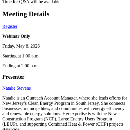
Time for Q&A will be available.​​​​‌ ‍ ​‍​‍‌‍ ‌ ​‍‌‍‍‌‌‍‌ ‌‍‍‌‌‍ ‍​‍​‍​ ‍‍​‍​‍‌ ​ ‌‍​‌‌‍ ‍‌‍‍‌‌ ‌​‌ ‍‌​‍ ‍‌‍‍‌‌‍ ​‍​‍​‍ ​​‍​‍‌‍‍​‌ ​‍‌‍‌‌‌‍‌‍​‍​‍​ ‍‍​‍​‍‌‍‍​‌ ‌​‌ ‌​‌ ​​​ ‍‍​‍ ​‍ ‌‍ ​‌‍ ‌‍​ ‌‍​‌‌‍ ​‌‍‍​‌‍ ‌ ​ ‌ ‌​​ ‍‍​ ​ ​ ​ ​ ​ ​ ​ ​‍ ‌‍‍‌‌‍ ‍‌ ‌​‌‍‌‌‌‍ ‍‌ ‌​​‍ ‌‍‌‌‌‍‌​‌‍‍‌‌ ‌​​‍ ‌‍ ‌‌‍ ‌‍‌​‌‍‌‌​ ‌‌ ​​‌ ​‍‌‍‌‌‌ ​ ‌‍‌‌‌‍ ‍‌ ‌​‌‍​‌‌ ‌​‌‍‍‌‌‍ ‌‍ ‍​ ‍ ‌‍‍‌‌‍‌​​ ‌‌‍‌‌​ ‌‌‌‍​‌‌‍​‍​ ‍​‌‍‌‌‌‍‌‌​ ‌ ​‍ ‌‌‍‌​‌‍​ ‌‍​ ​ ‌‍​‍ ‌​ ‌​​ ‍​‌‍​‌​ ‌‌​‍ ‌‌‍​‌​ ‌‍​ ​‍​ ‌​​‍ ‌‌‍‌​​ ‌‍​ ‍​‌‍‌‌​ ‌ ​ ‌ ​ ‌‍​ ​‍​ ‍‌​ ‍​​ ​‍​ ‍​​ ‍ ‌ ‌​‌ ‍‌‌ ​​‌‍‌‌​ ‌‌‍‌‌‌ ‌‍‌‍‌‌‌‍ ‍‌ ‌​​ ‍ ‌ ​​‌‍​‌‌ ‌​‌‍‍​​ ‌‌‍‍​‌‍‌‌‌ ​‍‌‍ ​‍ ‍‌‍​ ‌‍ ‌‍ ‍‌ ‌​‌‍‌‌‌‍ ‍‌ ‌​​‍‌‌​ ‌‌‌​​‍‌‌ ‌‍‍ ‌‍‌‌‌ ‍‌​‍‌‌​ ​ ‌​‌​​‍‌‌​ ​ ‌​‌​​‍‌‌​ ​‍​ ​‍​ ‌‌‌‍​‍‌‍​ ‌‍‌​​ ‌‌​ ​​‌‍‌‌‌‍​‍​ ‌‍​ ‌‍‌‍‌‍‌‍​‍​‍‌‌​ ​‍​ ​‍​‍‌‌​ ‌‌‌​‌​​‍ ‍‌‍​ ‌‍‍​‌‍‍‌‌‍ ​‌‍‌​‌ ​‍‌‍‌‌‌‍ ‍​‍‌‌​ ‌‌‌​​‍‌‌ ‌‍‍ ‌‍‌‌‌ ‍‌​‍‌‌​ ​ ‌​‌​​‍‌‌​ ​ ‌​‌​​‍‌‌​ ​‍​ ​‍​ ‌ ​ ​‍​ ‌​​ ‍‌‌‍​‌​ ‌‌​ ​‍​ ​‍‌‍​ ​ ​‍‌‍​‍​ ​‌​‍‌‌​ ​‍​ ​‍​‍‌‌​ ‌‌‌​‌​​‍ ‍‌ ‌​‌‍‌‌‌ ‍​‌ ‌​​ ‌‍​‍‌‍​‌‌ ​ ‌‍‌‌‌‌‌‌‌ ​‍‌‍ ​​ ‌‌‍‍​‌ ‌​‌ ‌​‌ ​​​‍‌‌​ ​ ‌​​‌​‍‌‌​ ​‍‌​‌‍​‍‌‌​ ​‍‌​‌‍‌‍ ​‌‍ ‌‍​ ‌‍​‌‌‍ ​‌‍‍​‌‍ ‌ ​ ‌ ‌​​‍‌‌​ ​ ‌​​‌​ ​ ​ ​ ​ ​ ​ ​ ​‍‌‍‌‍‍‌‌‍‌​​ ‌‌‍‌‌​ ‌‌‌‍​‌‌‍​‍​ ‍​‌‍‌‌‌‍‌‌​ ‌ ​‍ ‌‌‍‌​‌‍​ ‌‍​ ​ ‌‍​‍ ‌​ ‌​​ ‍​‌‍​‌​ ‌‌​‍ ‌‌‍​‌​ ‌‍​ ​‍​ ‌​​‍ ‌‌‍‌​​ ‌‍​ ‍​‌‍‌‌​ ‌ ​ ‌ ​ ‌‍​ ​‍​ ‍‌​ ‍​​ ​‍​ ‍​​‍‌‍‌ ‌​‌ ‍‌‌ ​​‌‍‌‌​ ‌‌‍‌‌‌ ‌‍‌‍‌‌‌‍ ‍‌ ‌​​‍‌‍‌ ​​‌‍​‌‌ ‌​‌‍‍​​ ‌‌‍‍​‌‍‌‌‌ ​‍‌‍ ​‍ ‍‌‍​ ‌‍ ‌‍ ‍‌ ‌​‌‍‌‌‌‍ ‍‌ ‌​​‍‌‌​ ‌‌‌​​‍‌‌ ‌‍‍ ‌‍‌‌‌ ‍‌​‍‌‌​ ​ ‌​‌​​‍‌‌​ ​ ‌​‌​​‍‌‌​ ​‍​ ​‍​ ‌‌‌‍​‍‌‍​ ‌‍‌​​ ‌‌​ ​​‌‍‌‌‌‍​‍​ ‌‍​ ‌‍‌‍‌‍‌‍​‍​‍‌‌​ ​‍​ ​‍​‍‌‌​ ‌‌‌​‌​​‍ ‍‌‍​ ‌‍‍​‌‍‍‌‌‍ ​‌‍‌​‌ ​‍‌‍‌‌‌‍ ‍​‍‌‌​ ‌‌‌​​‍‌‌ ‌‍‍ ‌‍‌‌‌ ‍‌​‍‌‌​ ​ ‌​‌​​‍‌‌​ ​ ‌​‌​​‍‌‌​ ​‍​ ​‍​ ‌ ​ ​‍​ ‌​​ ‍‌‌‍​‌​ ‌‌​ ​‍​ ​‍‌‍​ ​ ​‍‌‍​‍​ ​‌​‍‌‌​ ​‍​ ​‍​‍‌‌​ ‌‌‌​‌​​‍ ‍‌ ‌​‌‍‌‌‌ ‍​‌ ‌​​‍‌‍‌ ​​‌‍‌‌‌ ​‍‌ ​ ‌ ​​‌‍‌‌‌‍​ ‌ ‌​‌‍‍‌‌ ‌‍‌‍‌‌​ ‌‌ ​​‌ ‌‌‌‍​‍‌‍ ​‌‍‍‌‌ ​ ‌‍‍​‌‍‌‌‌‍‌​​‍​‍‌ ‌
Meeting Details​​​​‌ ‍ ​‍​‍‌‍ ‌ ​‍‌‍‍‌‌‍‌ ‌‍‍‌‌‍ ‍​‍​‍​ ‍‍​‍​‍‌ ​ ‌‍​‌‌‍ ‍‌‍‍‌‌ ‌​‌ ‍‌​‍ ‍‌‍‍‌‌‍ ​‍​‍​‍ ​​‍​‍‌‍‍​‌ ​‍‌‍‌‌‌‍‌‍​‍​‍​ ‍‍​‍​‍‌‍‍​‌ ‌​‌ ‌​‌ ​​​ ‍‍​‍ ​‍ ‌‍ ​‌‍ ‌‍​ ‌‍​‌‌‍ ​‌‍‍​‌‍ ‌ ​ ‌ ‌​​ ‍‍​ ​ ​ ​ ​ ​ ​ ​ ​‍ ‌‍‍‌‌‍ ‍‌ ‌​‌‍‌‌‌‍ ‍‌ ‌​​‍ ‌‍‌‌‌‍‌​‌‍‍‌‌ ‌​​‍ ‌‍ ‌‌‍ ‌‍‌​‌‍‌‌​ ‌‌ ​​‌ ​‍‌‍‌‌‌ ​ ‌‍‌‌‌‍ ‍‌ ‌​‌‍​‌‌ ‌​‌‍‍‌‌‍ ‌‍ ‍​ ‍ ‌‍‍‌‌‍‌​​ ‌‌‍‌‌​ ‌‌‌‍​‌‌‍​‍​ ‍​‌‍‌‌‌‍‌‌​ ‌ ​‍ ‌‌‍‌​‌‍​ ‌‍​ ​ ‌‍​‍ ‌​ ‌​​ ‍​‌‍​‌​ ‌‌​‍ ‌‌‍​‌​ ‌‍​ ​‍​ ‌​​‍ ‌‌‍‌​​ ‌‍​ ‍​‌‍‌‌​ ‌ ​ ‌ ​ ‌‍​ ​‍​ ‍‌​ ‍​​ ​‍​ ‍​​ ‍ ‌ ‌​‌ ‍‌‌ ​​‌‍‌‌​ ‌‌‍‌‌‌ ‌‍‌‍‌‌‌‍ ‍‌ ‌​​ ‍ ‌ ​​‌‍​‌‌ ‌​‌‍‍​​ ‌‌ ​ ‌‍‌‌‌‍​ ‌ ‌​‌‍‍‌‌‍ ‌‍ ‍‌ ​ ​‍‌‌​ ‌‌‌​​‍‌‌ ‌‍‍ ‌‍‌‌‌ ‍‌​‍‌‌​ ​ ‌​‌​​‍‌‌​ ​ ‌​‌​​‍‌‌​ ​‍​ ​‍‌‍​‌​ ‌ ​ ‌​​ ​​​ ​ ‌‍‌​​ ​ ​ ‌‌‌‍​‍​ ‌ ‌‍​‍‌‍​ ​‍‌‌​ ​‍​ ​‍​‍‌‌​ ‌‌‌​‌​​‍ ‍‌‍‍​‌‍‌‌‌‍​‌‌‍‌​‌‍‍‌‌‍ ‍‌‍‌ ​ ‌‍​‍‌‍​‌‌ ​ ‌‍‌‌‌‌‌‌‌ ​‍‌‍ ​​ ‌‌‍‍​‌ ‌​‌ ‌​‌ ​​​‍‌‌​ ​ ‌​​‌​‍‌‌​ ​‍‌​‌‍​‍‌‌​ ​‍‌​‌‍‌‍ ​‌‍ ‌‍​ ‌‍​‌‌‍ ​‌‍‍​‌‍ ‌ ​ ‌ ‌​​‍‌‌​ ​ ‌​​‌​ ​ ​ ​ ​ ​ ​ ​ ​‍‌‍‌‍‍‌‌‍‌​​ ‌‌‍‌‌​ ‌‌‌‍​‌‌‍​‍​ ‍​‌‍‌‌‌‍‌‌​ ‌ ​‍ ‌‌‍‌​‌‍​ ‌‍​ ​ ‌‍​‍ ‌​ ‌​​ ‍​‌‍​‌​ ‌‌​‍ ‌‌‍​‌​ ‌‍​ ​‍​ ‌​​‍ ‌‌‍‌​​ ‌‍​ ‍​‌‍‌‌​ ‌ ​ ‌ ​ ‌‍​ ​‍​ ‍‌​ ‍​​ ​‍​ ‍​​‍‌‍‌ ‌​‌ ‍‌‌ ​​‌‍‌‌​ ‌‌‍‌‌‌ ‌‍‌‍‌‌‌‍ ‍‌ ‌​​‍‌‍‌ ​​‌‍​‌‌ ‌​‌‍‍​​ ‌‌ ​ ‌‍‌‌‌‍​ ‌ ‌​‌‍‍‌‌‍ ‌‍ ‍‌ ​ ​‍‌‌​ ‌‌‌​​‍‌‌ ‌‍‍ ‌‍‌‌‌ ‍‌​‍‌‌​ ​ ‌​‌​​‍‌‌​ ​ ‌​‌​​‍‌‌​ ​‍​ ​‍‌‍​‌​ ‌ ​ ‌​​ ​​​ ​ ‌‍‌​​ ​ ​ ‌‌‌‍​‍​ ‌ ‌‍​‍‌‍​ ​‍‌‌​ ​‍​ ​‍​‍‌‌​ ‌‌‌​‌​​‍ ‍‌‍‍​‌‍‌‌‌‍​‌‌‍‌​‌‍‍‌‌‍ ‍‌‍‌ ​‍‌‍‌ ​​‌‍‌‌‌ ​‍‌ ​ ‌ ​​‌‍‌‌‌‍​ ‌ ‌​‌‍‍‌‌ ‌‍‌‍‌‌​ ‌‌ ​​‌ ‌‌‌‍​‍‌‍ ​‌‍‍‌‌ ​ ‌‍‍​‌‍‌‌‌‍‌​​‍​‍‌ ‌
Register​​​​‌ ‍ ​‍​‍‌‍ ‌ ​‍‌‍‍‌‌‍‌ ‌‍‍‌‌‍ ‍​‍​‍​ ‍‍​‍​‍‌ ​ ‌‍​‌‌‍ ‍‌‍‍‌‌ ‌​‌ ‍‌​‍ ‍‌‍‍‌‌‍ ​‍​‍​‍ ​​‍​‍‌‍‍​‌ ​‍‌‍‌‌‌‍‌‍​‍​‍​ ‍‍​‍​‍‌‍‍​‌ ‌​‌ ‌​‌ ​​​ ‍‍​‍ ​‍ ‌‍ ​‌‍ ‌‍​ ‌‍​‌‌‍ ​‌‍‍​‌‍ ‌ ​ ‌ ‌​​ ‍‍​ ​ ​ ​ ​ ​ ​ ​ ​‍ ‌‍‍‌‌‍ ‍‌ ‌​‌‍‌‌‌‍ ‍‌ ‌​​‍ ‌‍‌‌‌‍‌​‌‍‍‌‌ ‌​​‍ ‌‍ ‌‌‍ ‌‍‌​‌‍‌‌​ ‌‌ ​​‌ ​‍‌‍‌‌‌ ​ ‌‍‌‌‌‍ ‍‌ ‌​‌‍​‌‌ ‌​‌‍‍‌‌‍ ‌‍ ‍​ ‍ ‌‍‍‌‌‍‌​​ ‌‌‍‌‌​ ‌‌‌‍​‌‌‍​‍​ ‍​‌‍‌‌‌‍‌‌​ ‌ ​‍ ‌‌‍‌​‌‍​ ‌‍​ ​ ‌‍​‍ ‌​ ‌​​ ‍​‌‍​‌​ ‌‌​‍ ‌‌‍​‌​ ‌‍​ ​‍​ ‌​​‍ ‌‌‍‌​​ ‌‍​ ‍​‌‍‌‌​ ‌ ​ ‌ ​ ‌‍​ ​‍​ ‍‌​ ‍​​ ​‍​ ‍​​ ‍ ‌ ‌​‌ ‍‌‌ ​​‌‍‌‌​ ‌‌‍‌‌‌ ‌‍‌‍‌‌‌‍ ‍‌ ‌​​ ‍ ‌ ​​‌‍​‌‌ ‌​‌‍‍​​ ‌‌ ​ ‌‍‌‌‌‍​ ‌ ‌​‌‍‍‌‌‍ ‌‍ ‍‌ ​ ​‍‌‌​ ‌‌‌​​‍‌‌ ‌‍‍ ‌‍‌‌‌ ‍‌​‍‌‌​ ​ ‌​‌​​‍‌‌​ ​ ‌​‌​​‍‌‌​ ​‍​ ​‍‌‍​‌​ ‌ ​ ‌​​ ​​​ ​ ‌‍‌​​ ​ ​ ‌‌‌‍​‍​ ‌ ‌‍​‍‌‍​ ​‍‌‌​ ​‍​ ​‍​‍‌‌​ ‌‌‌​‌​​‍ ‍‌‍​ ‌‍ ‌‍ ‍‌ ‌​‌‍‌‌‌‍ ‍‌ ‌​​‍‌‌​ ‌‌‌​​‍‌‌ ‌‍‍ ‌‍‌‌‌ ‍‌​‍‌‌​ ​ ‌​‌​​‍‌‌​ ​ ‌​‌​​‍‌‌​ ​‍​ ​‍​ ‌ ‌‍‌​​ ‍​‌‍‌‌‌‍​ ‌‍‌​​ ‌​‌‍‌‍​ ​‌​ ‌ ​ ‌‍‌‍‌‍​‍‌‌​ ​‍​ ​‍​‍‌‌​ ‌‌‌​‌​​‍ ‍‌ ‌​‌‍‌‌‌ ‍​‌ ‌​​ ‌‍​‍‌‍​‌‌ ​ ‌‍‌‌‌‌‌‌‌ ​‍‌‍ ​​ ‌‌‍‍​‌ ‌​‌ ‌​‌ ​​​‍‌‌​ ​ ‌​​‌​‍‌‌​ ​‍‌​‌‍​‍‌‌​ ​‍‌​‌‍‌‍ ​‌‍ ‌‍​ ‌‍​‌‌‍ ​‌‍‍​‌‍ ‌ ​ ‌ ‌​​‍‌‌​ ​ ‌​​‌​ ​ ​ ​ ​ ​ ​ ​ ​‍‌‍‌‍‍‌‌‍‌​​ ‌‌‍‌‌​ ‌‌‌‍​‌‌‍​‍​ ‍​‌‍‌‌‌‍‌‌​ ‌ ​‍ ‌‌‍‌​‌‍​ ‌‍​ ​ ‌‍​‍ ‌​ ‌​​ ‍​‌‍​‌​ ‌‌​‍ ‌‌‍​‌​ ‌‍​ ​‍​ ‌​​‍ ‌‌‍‌​​ ‌‍​ ‍​‌‍‌‌​ ‌ ​ ‌ ​ ‌‍​ ​‍​ ‍‌​ ‍​​ ​‍​ ‍​​‍‌‍‌ ‌​‌ ‍‌‌ ​​‌‍‌‌​ ‌‌‍‌‌‌ ‌‍‌‍‌‌‌‍ ‍‌ ‌​​‍‌‍‌ ​​‌‍​‌‌ ‌​‌‍‍​​ ‌‌ ​ ‌‍‌‌‌‍​ ‌ ‌​‌‍‍‌‌‍ ‌‍ ‍‌ ​ ​‍‌‌​ ‌‌‌​​‍‌‌ ‌‍‍ ‌‍‌‌‌ ‍‌​‍‌‌​ ​ ‌​‌​​‍‌‌​ ​ ‌​‌​​‍‌‌​ ​‍​ ​‍‌‍​‌​ ‌ ​ ‌​​ ​​​ ​ ‌‍‌​​ ​ ​ ‌‌‌‍​‍​ ‌ ‌‍​‍‌‍​ ​‍‌‌​ ​‍​ ​‍​‍‌‌​ ‌‌‌​‌​​‍ ‍‌‍​ ‌‍ ‌‍ ‍‌ ‌​‌‍‌‌‌‍ ‍‌ ‌​​‍‌‌​ ‌‌‌​​‍‌‌ ‌‍‍ ‌‍‌‌‌ ‍‌​‍‌‌​ ​ ‌​‌​​‍‌‌​ ​ ‌​‌​​‍‌‌​ ​‍​ ​‍​ ‌ ‌‍‌​​ ‍​‌‍‌‌‌‍​ ‌‍‌​​ ‌​‌‍‌‍​ ​‌​ ‌ ​ ‌‍‌‍‌‍​‍‌‌​ ​‍​ ​‍​‍‌‌​ ‌‌‌​‌​​‍ ‍‌ ‌​‌‍‌‌‌ ‍​‌ ‌​​‍‌‍‌ ​​‌‍‌‌‌ ​‍‌ ​ ‌ ​​‌‍‌‌‌‍​ ‌ ‌​‌‍‍‌‌ ‌‍‌‍‌‌​ ‌‌ ​​‌ ‌‌‌‍​‍‌‍ ​‌‍‍‌‌ ​ ‌‍‍​‌‍‌‌‌‍‌​​‍​‍‌ ‌
Webinar Only​​​​‌ ‍ ​‍​‍‌‍ ‌ ​‍‌‍‍‌‌‍‌ ‌‍‍‌‌‍ ‍​‍​‍​ ‍‍​‍​‍‌ ​ ‌‍​‌‌‍ ‍‌‍‍‌‌ ‌​‌ ‍‌​‍ ‍‌‍‍‌‌‍ ​‍​‍​‍ ​​‍​‍‌‍‍​‌ ​‍‌‍‌‌‌‍‌‍​‍​‍​ ‍‍​‍​‍‌‍‍​‌ ‌​‌ ‌​‌ ​​​ ‍‍​‍ ​‍ ‌‍ ​‌‍ ‌‍​ ‌‍​‌‌‍ ​‌‍‍​‌‍ ‌ ​ ‌ ‌​​ ‍‍​ ​ ​ ​ ​ ​ ​ ​ ​‍ ‌‍‍‌‌‍ ‍‌ ‌​‌‍‌‌‌‍ ‍‌ ‌​​‍ ‌‍‌‌‌‍‌​‌‍‍‌‌ ‌​​‍ ‌‍ ‌‌‍ ‌‍‌​‌‍‌‌​ ‌‌ ​​‌ ​‍‌‍‌‌‌ ​ ‌‍‌‌‌‍ ‍‌ ‌​‌‍​‌‌ ‌​‌‍‍‌‌‍ ‌‍ ‍​ ‍ ‌‍‍‌‌‍‌​​ ‌‌‍‌‌​ ‌‌‌‍​‌‌‍​‍​ ‍​‌‍‌‌‌‍‌‌​ ‌ ​‍ ‌‌‍‌​‌‍​ ‌‍​ ​ ‌‍​‍ ‌​ ‌​​ ‍​‌‍​‌​ ‌‌​‍ ‌‌‍​‌​ ‌‍​ ​‍​ ‌​​‍ ‌‌‍‌​​ ‌‍​ ‍​‌‍‌‌​ ‌ ​ ‌ ​ ‌‍​ ​‍​ ‍‌​ ‍​​ ​‍​ ‍​​ ‍ ‌ ‌​‌ ‍‌‌ ​​‌‍‌‌​ ‌‌‍‌‌‌ ‌‍‌‍‌‌‌‍ ‍‌ ‌​​ ‍ ‌ ​​‌‍​‌‌ ‌​‌‍‍​​ ‌‌ ​ ‌‍‌‌‌‍​ ‌ ‌​‌‍‍‌‌‍ ‌‍ ‍‌ ​ ​‍‌‌​ ‌‌‌​​‍‌‌ ‌‍‍ ‌‍‌‌‌ ‍‌​‍‌‌​ ​ ‌​‌​​‍‌‌​ ​ ‌​‌​​‍‌‌​ ​‍​ ​‍‌‍​‌​ ‌ ​ ‌​​ ​​​ ​ ‌‍‌​​ ​ ​ ‌‌‌‍​‍​ ‌ ‌‍​‍‌‍​ ​‍‌‌​ ​‍​ ​‍​‍‌‌​ ‌‌‌​‌​​‍ ‍‌‍​ ‌‍ ‌‍ ‍‌ ‌​‌‍‌‌‌‍ ‍‌ ‌​​‍‌‌​ ‌‌‌​​‍‌‌ ‌‍‍ ‌‍‌‌‌ ‍‌​‍‌‌​ ​ ‌​‌​​‍‌‌​ ​ ‌​‌​​‍‌‌​ ​‍​ ​‍​ ​‍​ ‍‌‌‍​‌‌‍​‍‌‍​ ​ ​​​ ‍​‌‍‌​​ ‌‌‌‍‌​‌‍​‍‌‍​‌​‍‌‌​ ​‍​ ​‍​‍‌‌​ ‌‌‌​‌​​‍ ‍‌‍​ ‌‍‍​‌‍‍‌‌‍ ​‌‍‌​‌ ​‍‌‍‌‌‌‍ ‍​‍‌‌​ ‌‌‌​​‍‌‌ ‌‍‍ ‌‍‌‌‌ ‍‌​‍‌‌​ ​ ‌​‌​​‍‌‌​ ​ ‌​‌​​‍‌‌​ ​‍​ ​‍​ ​​​ ​​​ ‌​​ ​​‌‍‌​​ ‌ ​ ‍​‌‍​ ​ ​ ‌‍​‌‌‍‌‌​ ​​​‍‌‌​ ​‍​ ​‍​‍‌‌​ ‌‌‌​‌​​‍ ‍‌ ‌​‌‍‌‌‌ ‍​‌ ‌​​ ‌‍​‍‌‍​‌‌ ​ ‌‍‌‌‌‌‌‌‌ ​‍‌‍ ​​ ‌‌‍‍​‌ ‌​‌ ‌​‌ ​​​‍‌‌​ ​ ‌​​‌​‍‌‌​ ​‍‌​‌‍​‍‌‌​ ​‍‌​‌‍‌‍ ​‌‍ ‌‍​ ‌‍​‌‌‍ ​‌‍‍​‌‍ ‌ ​ ‌ ‌​​‍‌‌​ ​ ‌​​‌​ ​ ​ ​ ​ ​ ​ ​ ​‍‌‍‌‍‍‌‌‍‌​​ ‌‌‍‌‌​ ‌‌‌‍​‌‌‍​‍​ ‍​‌‍‌‌‌‍‌‌​ ‌ ​‍ ‌‌‍‌​‌‍​ ‌‍​ ​ ‌‍​‍ ‌​ ‌​​ ‍​‌‍​‌​ ‌‌​‍ ‌‌‍​‌​ ‌‍​ ​‍​ ‌​​‍ ‌‌‍‌​​ ‌‍​ ‍​‌‍‌‌​ ‌ ​ ‌ ​ ‌‍​ ​‍​ ‍‌​ ‍​​ ​‍​ ‍​​‍‌‍‌ ‌​‌ ‍‌‌ ​​‌‍‌‌​ ‌‌‍‌‌‌ ‌‍‌‍‌‌‌‍ ‍‌ ‌​​‍‌‍‌ ​​‌‍​‌‌ ‌​‌‍‍​​ ‌‌ ​ ‌‍‌‌‌‍​ ‌ ‌​‌‍‍‌‌‍ ‌‍ ‍‌ ​ ​‍‌‌​ ‌‌‌​​‍‌‌ ‌‍‍ ‌‍‌‌‌ ‍‌​‍‌‌​ ​ ‌​‌​​‍‌‌​ ​ ‌​‌​​‍‌‌​ ​‍​ ​‍‌‍​‌​ ‌ ​ ‌​​ ​​​ ​ ‌‍‌​​ ​ ​ ‌‌‌‍​‍​ ‌ ‌‍​‍‌‍​ ​‍‌‌​ ​‍​ ​‍​‍‌‌​ ‌‌‌​‌​​‍ ‍‌‍​ ‌‍ ‌‍ ‍‌ ‌​‌‍‌‌‌‍ ‍‌ ‌​​‍‌‌​ ‌‌‌​​‍‌‌ ‌‍‍ ‌‍‌‌‌ ‍‌​‍‌‌​ ​ ‌​‌​​‍‌‌​ ​ ‌​‌​​‍‌‌​ ​‍​ ​‍​ ​‍​ ‍‌‌‍​‌‌‍​‍‌‍​ ​ ​​​ ‍​‌‍‌​​ ‌‌‌‍‌​‌‍​‍‌‍​‌​‍‌‌​ ​‍​ ​‍​‍‌‌​ ‌‌‌​‌​​‍ ‍‌‍​ ‌‍‍​‌‍‍‌‌‍ ​‌‍‌​‌ ​‍‌‍‌‌‌‍ ‍​‍‌‌​ ‌‌‌​​‍‌‌ ‌‍‍ ‌‍‌‌‌ ‍‌​‍‌‌​ ​ ‌​‌​​‍‌‌​ ​ ‌​‌​​‍‌‌​ ​‍​ ​‍​ ​​​ ​​​ ‌​​ ​​‌‍‌​​ ‌ ​ ‍​‌‍​ ​ ​ ‌‍​‌‌‍‌‌​ ​​​‍‌‌​ ​‍​ ​‍​‍‌‌​ ‌‌‌​‌​​‍ ‍‌ ‌​‌‍‌‌‌ ‍​‌ ‌​​‍‌‍‌ ​​‌‍‌‌‌ ​‍‌ ​ ‌ ​​‌‍‌‌‌‍​ ‌ ‌​‌‍‍‌‌ ‌‍‌‍‌‌​ ‌‌ ​​‌ ‌‌‌‍​‍‌‍ ​‌‍‍‌‌ ​ ‌‍‍​‌‍‌‌‌‍‌​​‍​‍‌ ‌
Friday, May 8, 2026​​​​‌ ‍ ​‍​‍‌‍ ‌ ​‍‌‍‍‌‌‍‌ ‌‍‍‌‌‍ ‍​‍​‍​ ‍‍​‍​‍‌ ​ ‌‍​‌‌‍ ‍‌‍‍‌‌ ‌​‌ ‍‌​‍ ‍‌‍‍‌‌‍ ​‍​‍​‍ ​​‍​‍‌‍‍​‌ ​‍‌‍‌‌‌‍‌‍​‍​‍​ ‍‍​‍​‍‌‍‍​‌ ‌​‌ ‌​‌ ​​​ ‍‍​‍ ​‍ ‌‍ ​‌‍ ‌‍​ ‌‍​‌‌‍ ​‌‍‍​‌‍ ‌ ​ ‌ ‌​​ ‍‍​ ​ ​ ​ ​ ​ ​ ​ ​‍ ‌‍‍‌‌‍ ‍‌ ‌​‌‍‌‌‌‍ ‍‌ ‌​​‍ ‌‍‌‌‌‍‌​‌‍‍‌‌ ‌​​‍ ‌‍ ‌‌‍ ‌‍‌​‌‍‌‌​ ‌‌ ​​‌ ​‍‌‍‌‌‌ ​ ‌‍‌‌‌‍ ‍‌ ‌​‌‍​‌‌ ‌​‌‍‍‌‌‍ ‌‍ ‍​ ‍ ‌‍‍‌‌‍‌​​ ‌‌‍‌‌​ ‌‌‌‍​‌‌‍​‍​ ‍​‌‍‌‌‌‍‌‌​ ‌ ​‍ ‌‌‍‌​‌‍​ ‌‍​ ​ ‌‍​‍ ‌​ ‌​​ ‍​‌‍​‌​ ‌‌​‍ ‌‌‍​‌​ ‌‍​ ​‍​ ‌​​‍ ‌‌‍‌​​ ‌‍​ ‍​‌‍‌‌​ ‌ ​ ‌ ​ ‌‍​ ​‍​ ‍‌​ ‍​​ ​‍​ ‍​​ ‍ ‌ ‌​‌ ‍‌‌ ​​‌‍‌‌​ ‌‌‍‌‌‌ ‌‍‌‍‌‌‌‍ ‍‌ ‌​​ ‍ ‌ ​​‌‍​‌‌ ‌​‌‍‍​​ ‌‌ ​ ‌‍‌‌‌‍​ ‌ ‌​‌‍‍‌‌‍ ‌‍ ‍‌ ​ ​‍‌‌​ ‌‌‌​​‍‌‌ ‌‍‍ ‌‍‌‌‌ ‍‌​‍‌‌​ ​ ‌​‌​​‍‌‌​ ​ ‌​‌​​‍‌‌​ ​‍​ ​‍‌‍​‌​ ‌ ​ ‌​​ ​​​ ​ ‌‍‌​​ ​ ​ ‌‌‌‍​‍​ ‌ ‌‍​‍‌‍​ ​‍‌‌​ ​‍​ ​‍​‍‌‌​ ‌‌‌​‌​​‍ ‍‌‍​ ‌‍ ‌‍ ‍‌ ‌​‌‍‌‌‌‍ ‍‌ ‌​​‍‌‌​ ‌‌‌​​‍‌‌ ‌‍‍ ‌‍‌‌‌ ‍‌​‍‌‌​ ​ ‌​‌​​‍‌‌​ ​ ‌​‌​​‍‌‌​ ​‍​ ​‍​ ‍​‌‍​‌‌‍‌‍​ ‌ ‌‍​ ​ ‌‍​ ‌‌​ ​‌​ ‍‌​ ‍​‌‍​‌​ ‌‍​‍‌‌​ ​‍​ ​‍​‍‌‌​ ‌‌‌​‌​​‍ ‍‌‍​ ‌‍‍​‌‍‍‌‌‍ ​‌‍‌​‌ ​‍‌‍‌‌‌‍ ‍​‍‌‌​ ‌‌‌​​‍‌‌ ‌‍‍ ‌‍‌‌‌ ‍‌​‍‌‌​ ​ ‌​‌​​‍‌‌​ ​ ‌​‌​​‍‌‌​ ​‍​ ​‍​ ​‍‌‍‌‌​ ‌​​ ‌‍‌‍​‍​ ‌​​ ‌‌​ ​‍​ ​‌‌‍‌‌‌‍​‌‌‍​‍​‍‌‌​ ​‍​ ​‍​‍‌‌​ ‌‌‌​‌​​‍ ‍‌ ‌​‌‍‌‌‌ ‍​‌ ‌​​ ‌‍​‍‌‍​‌‌ ​ ‌‍‌‌‌‌‌‌‌ ​‍‌‍ ​​ ‌‌‍‍​‌ ‌​‌ ‌​‌ ​​​‍‌‌​ ​ ‌​​‌​‍‌‌​ ​‍‌​‌‍​‍‌‌​ ​‍‌​‌‍‌‍ ​‌‍ ‌‍​ ‌‍​‌‌‍ ​‌‍‍​‌‍ ‌ ​ ‌ ‌​​‍‌‌​ ​ ‌​​‌​ ​ ​ ​ ​ ​ ​ ​ ​‍‌‍‌‍‍‌‌‍‌​​ ‌‌‍‌‌​ ‌‌‌‍​‌‌‍​‍​ ‍​‌‍‌‌‌‍‌‌​ ‌ ​‍ ‌‌‍‌​‌‍​ ‌‍​ ​ ‌‍​‍ ‌​ ‌​​ ‍​‌‍​‌​ ‌‌​‍ ‌‌‍​‌​ ‌‍​ ​‍​ ‌​​‍ ‌‌‍‌​​ ‌‍​ ‍​‌‍‌‌​ ‌ ​ ‌ ​ ‌‍​ ​‍​ ‍‌​ ‍​​ ​‍​ ‍​​‍‌‍‌ ‌​‌ ‍‌‌ ​​‌‍‌‌​ ‌‌‍‌‌‌ ‌‍‌‍‌‌‌‍ ‍‌ ‌​​‍‌‍‌ ​​‌‍​‌‌ ‌​‌‍‍​​ ‌‌ ​ ‌‍‌‌‌‍​ ‌ ‌​‌‍‍‌‌‍ ‌‍ ‍‌ ​ ​‍‌‌​ ‌‌‌​​‍‌‌ ‌‍‍ ‌‍‌‌‌ ‍‌​‍‌‌​ ​ ‌​‌​​‍‌‌​ ​ ‌​‌​​‍‌‌​ ​‍​ ​‍‌‍​‌​ ‌ ​ ‌​​ ​​​ ​ ‌‍‌​​ ​ ​ ‌‌‌‍​‍​ ‌ ‌‍​‍‌‍​ ​‍‌‌​ ​‍​ ​‍​‍‌‌​ ‌‌‌​‌​​‍ ‍‌‍​ ‌‍ ‌‍ ‍‌ ‌​‌‍‌‌‌‍ ‍‌ ‌​​‍‌‌​ ‌‌‌​​‍‌‌ ‌‍‍ ‌‍‌‌‌ ‍‌​‍‌‌​ ​ ‌​‌​​‍‌‌​ ​ ‌​‌​​‍‌‌​ ​‍​ ​‍​ ‍​‌‍​‌‌‍‌‍​ ‌ ‌‍​ ​ ‌‍​ ‌‌​ ​‌​ ‍‌​ ‍​‌‍​‌​ ‌‍​‍‌‌​ ​‍​ ​‍​‍‌‌​ ‌‌‌​‌​​‍ ‍‌‍​ ‌‍‍​‌‍‍‌‌‍ ​‌‍‌​‌ ​‍‌‍‌‌‌‍ ‍​‍‌‌​ ‌‌‌​​‍‌‌ ‌‍‍ ‌‍‌‌‌ ‍‌​‍‌‌​ ​ ‌​‌​​‍‌‌​ ​ ‌​‌​​‍‌‌​ ​‍​ ​‍​ ​‍‌‍‌‌​ ‌​​ ‌‍‌‍​‍​ ‌​​ ‌‌​ ​‍​ ​‌‌‍‌‌‌‍​‌‌‍​‍​‍‌‌​ ​‍​ ​‍​‍‌‌​ ‌‌‌​‌​​‍ ‍‌ ‌​‌‍‌‌‌ ‍​‌ ‌​​‍‌‍‌ ​​‌‍‌‌‌ ​‍‌ ​ ‌ ​​‌‍‌‌‌‍​ ‌ ‌​‌‍‍‌‌ ‌‍‌‍‌‌​ ‌‌ ​​‌ ‌‌‌‍​‍‌‍ ​‌‍‍‌‌ ​ ‌‍‍​‌‍‌‌‌‍‌​​‍​‍‌ ‌
Starting at 1:00 p.m.​​​​‌ ‍ ​‍​‍‌‍ ‌ ​‍‌‍‍‌‌‍‌ ‌‍‍‌‌‍ ‍​‍​‍​ ‍‍​‍​‍‌ ​ ‌‍​‌‌‍ ‍‌‍‍‌‌ ‌​‌ ‍‌​‍ ‍‌‍‍‌‌‍ ​‍​‍​‍ ​​‍​‍‌‍‍​‌ ​‍‌‍‌‌‌‍‌‍​‍​‍​ ‍‍​‍​‍‌‍‍​‌ ‌​‌ ‌​‌ ​​​ ‍‍​‍ ​‍ ‌‍ ​‌‍ ‌‍​ ‌‍​‌‌‍ ​‌‍‍​‌‍ ‌ ​ ‌ ‌​​ ‍‍​ ​ ​ ​ ​ ​ ​ ​ ​‍ ‌‍‍‌‌‍ ‍‌ ‌​‌‍‌‌‌‍ ‍‌ ‌​​‍ ‌‍‌‌‌‍‌​‌‍‍‌‌ ‌​​‍ ‌‍ ‌‌‍ ‌‍‌​‌‍‌‌​ ‌‌ ​​‌ ​‍‌‍‌‌‌ ​ ‌‍‌‌‌‍ ‍‌ ‌​‌‍​‌‌ ‌​‌‍‍‌‌‍ ‌‍ ‍​ ‍ ‌‍‍‌‌‍‌​​ ‌‌‍‌‌​ ‌‌‌‍​‌‌‍​‍​ ‍​‌‍‌‌‌‍‌‌​ ‌ ​‍ ‌‌‍‌​‌‍​ ‌‍​ ​ ‌‍​‍ ‌​ ‌​​ ‍​‌‍​‌​ ‌‌​‍ ‌‌‍​‌​ ‌‍​ ​‍​ ‌​​‍ ‌‌‍‌​​ ‌‍​ ‍​‌‍‌‌​ ‌ ​ ‌ ​ ‌‍​ ​‍​ ‍‌​ ‍​​ ​‍​ ‍​​ ‍ ‌ ‌​‌ ‍‌‌ ​​‌‍‌‌​ ‌‌‍‌‌‌ ‌‍‌‍‌‌‌‍ ‍‌ ‌​​ ‍ ‌ ​​‌‍​‌‌ ‌​‌‍‍​​ ‌‌ ​ ‌‍‌‌‌‍​ ‌ ‌​‌‍‍‌‌‍ ‌‍ ‍‌ ​ ​‍‌‌​ ‌‌‌​​‍‌‌ ‌‍‍ ‌‍‌‌‌ ‍‌​‍‌‌​ ​ ‌​‌​​‍‌‌​ ​ ‌​‌​​‍‌‌​ ​‍​ ​‍‌‍​‌​ ‌ ​ ‌​​ ​​​ ​ ‌‍‌​​ ​ ​ ‌‌‌‍​‍​ ‌ ‌‍​‍‌‍​ ​‍‌‌​ ​‍​ ​‍​‍‌‌​ ‌‌‌​‌​​‍ ‍‌‍​ ‌‍ ‌‍ ‍‌ ‌​‌‍‌‌‌‍ ‍‌ ‌​​‍‌‌​ ‌‌‌​​‍‌‌ ‌‍‍ ‌‍‌‌‌ ‍‌​‍‌‌​ ​ ‌​‌​​‍‌‌​ ​ ‌​‌​​‍‌‌​ ​‍​ ​‍‌‍‌​​ ‌‍‌‍​‍‌‍‌​​ ​‍‌‍​‌‌‍‌‌​ ​ ‌‍​ ​ ‌​​ ​‌​ ‌‍​‍‌‌​ ​‍​ ​‍​‍‌‌​ ‌‌‌​‌​​‍ ‍‌‍​ ‌‍‍​‌‍‍‌‌‍ ​‌‍‌​‌ ​‍‌‍‌‌‌‍ ‍​‍‌‌​ ‌‌‌​​‍‌‌ ‌‍‍ ‌‍‌‌‌ ‍‌​‍‌‌​ ​ ‌​‌​​‍‌‌​ ​ ‌​‌​​‍‌‌​ ​‍​ ​‍​ ‌ ‌‍​‍​ ‌‌​ ‌‌‌‍‌​​ ‌‍‌‍‌‌‌‍‌‍​ ​ ​ ​‌​ ​‌​ ‌‌​‍‌‌​ ​‍​ ​‍​‍‌‌​ ‌‌‌​‌​​‍ ‍‌ ‌​‌‍‌‌‌ ‍​‌ ‌​​ ‌‍​‍‌‍​‌‌ ​ ‌‍‌‌‌‌‌‌‌ ​‍‌‍ ​​ ‌‌‍‍​‌ ‌​‌ ‌​‌ ​​​‍‌‌​ ​ ‌​​‌​‍‌‌​ ​‍‌​‌‍​‍‌‌​ ​‍‌​‌‍‌‍ ​‌‍ ‌‍​ ‌‍​‌‌‍ ​‌‍‍​‌‍ ‌ ​ ‌ ‌​​‍‌‌​ ​ ‌​​‌​ ​ ​ ​ ​ ​ ​ ​ ​‍‌‍‌‍‍‌‌‍‌​​ ‌‌‍‌‌​ ‌‌‌‍​‌‌‍​‍​ ‍​‌‍‌‌‌‍‌‌​ ‌ ​‍ ‌‌‍‌​‌‍​ ‌‍​ ​ ‌‍​‍ ‌​ ‌​​ ‍​‌‍​‌​ ‌‌​‍ ‌‌‍​‌​ ‌‍​ ​‍​ ‌​​‍ ‌‌‍‌​​ ‌‍​ ‍​‌‍‌‌​ ‌ ​ ‌ ​ ‌‍​ ​‍​ ‍‌​ ‍​​ ​‍​ ‍​​‍‌‍‌ ‌​‌ ‍‌‌ ​​‌‍‌‌​ ‌‌‍‌‌‌ ‌‍‌‍‌‌‌‍ ‍‌ ‌​​‍‌‍‌ ​​‌‍​‌‌ ‌​‌‍‍​​ ‌‌ ​ ‌‍‌‌‌‍​ ‌ ‌​‌‍‍‌‌‍ ‌‍ ‍‌ ​ ​‍‌‌​ ‌‌‌​​‍‌‌ ‌‍‍ ‌‍‌‌‌ ‍‌​‍‌‌​ ​ ‌​‌​​‍‌‌​ ​ ‌​‌​​‍‌‌​ ​‍​ ​‍‌‍​‌​ ‌ ​ ‌​​ ​​​ ​ ‌‍‌​​ ​ ​ ‌‌‌‍​‍​ ‌ ‌‍​‍‌‍​ ​‍‌‌​ ​‍​ ​‍​‍‌‌​ ‌‌‌​‌​​‍ ‍‌‍​ ‌‍ ‌‍ ‍‌ ‌​‌‍‌‌‌‍ ‍‌ ‌​​‍‌‌​ ‌‌‌​​‍‌‌ ‌‍‍ ‌‍‌‌‌ ‍‌​‍‌‌​ ​ ‌​‌​​‍‌‌​ ​ ‌​‌​​‍‌‌​ ​‍​ ​‍‌‍‌​​ ‌‍‌‍​‍‌‍‌​​ ​‍‌‍​‌‌‍‌‌​ ​ ‌‍​ ​ ‌​​ ​‌​ ‌‍​‍‌‌​ ​‍​ ​‍​‍‌‌​ ‌‌‌​‌​​‍ ‍‌‍​ ‌‍‍​‌‍‍‌‌‍ ​‌‍‌​‌ ​‍‌‍‌‌‌‍ ‍​‍‌‌​ ‌‌‌​​‍‌‌ ‌‍‍ ‌‍‌‌‌ ‍‌​‍‌‌​ ​ ‌​‌​​‍‌‌​ ​ ‌​‌​​‍‌‌​ ​‍​ ​‍​ ‌ ‌‍​‍​ ‌‌​ ‌‌‌‍‌​​ ‌‍‌‍‌‌‌‍‌‍​ ​ ​ ​‌​ ​‌​ ‌‌​‍‌‌​ ​‍​ ​‍​‍‌‌​ ‌‌‌​‌​​‍ ‍‌ ‌​‌‍‌‌‌ ‍​‌ ‌​​‍‌‍‌ ​​‌‍‌‌‌ ​‍‌ ​ ‌ ​​‌‍‌‌‌‍​ ‌ ‌​‌‍‍‌‌ ‌‍‌‍‌‌​ ‌‌ ​​‌ ‌‌‌‍​‍‌‍ ​‌‍‍‌‌ ​ ‌‍‍​‌‍‌‌‌‍‌​​‍​‍‌ ‌
Ending at 2:00 p.m.​​​​‌ ‍ ​‍​‍‌‍ ‌ ​‍‌‍‍‌‌‍‌ ‌‍‍‌‌‍ ‍​‍​‍​ ‍‍​‍​‍‌ ​ ‌‍​‌‌‍ ‍‌‍‍‌‌ ‌​‌ ‍‌​‍ ‍‌‍‍‌‌‍ ​‍​‍​‍ ​​‍​‍‌‍‍​‌ ​‍‌‍‌‌‌‍‌‍​‍​‍​ ‍‍​‍​‍‌‍‍​‌ ‌​‌ ‌​‌ ​​​ ‍‍​‍ ​‍ ‌‍ ​‌‍ ‌‍​ ‌‍​‌‌‍ ​‌‍‍​‌‍ ‌ ​ ‌ ‌​​ ‍‍​ ​ ​ ​ ​ ​ ​ ​ ​‍ ‌‍‍‌‌‍ ‍‌ ‌​‌‍‌‌‌‍ ‍‌ ‌​​‍ ‌‍‌‌‌‍‌​‌‍‍‌‌ ‌​​‍ ‌‍ ‌‌‍ ‌‍‌​‌‍‌‌​ ‌‌ ​​‌ ​‍‌‍‌‌‌ ​ ‌‍‌‌‌‍ ‍‌ ‌​‌‍​‌‌ ‌​‌‍‍‌‌‍ ‌‍ ‍​ ‍ ‌‍‍‌‌‍‌​​ ‌‌‍‌‌​ ‌‌‌‍​‌‌‍​‍​ ‍​‌‍‌‌‌‍‌‌​ ‌ ​‍ ‌‌‍‌​‌‍​ ‌‍​ ​ ‌‍​‍ ‌​ ‌​​ ‍​‌‍​‌​ ‌‌​‍ ‌‌‍​‌​ ‌‍​ ​‍​ ‌​​‍ ‌‌‍‌​​ ‌‍​ ‍​‌‍‌‌​ ‌ ​ ‌ ​ ‌‍​ ​‍​ ‍‌​ ‍​​ ​‍​ ‍​​ ‍ ‌ ‌​‌ ‍‌‌ ​​‌‍‌‌​ ‌‌‍‌‌‌ ‌‍‌‍‌‌‌‍ ‍‌ ‌​​ ‍ ‌ ​​‌‍​‌‌ ‌​‌‍‍​​ ‌‌ ​ ‌‍‌‌‌‍​ ‌ ‌​‌‍‍‌‌‍ ‌‍ ‍‌ ​ ​‍‌‌​ ‌‌‌​​‍‌‌ ‌‍‍ ‌‍‌‌‌ ‍‌​‍‌‌​ ​ ‌​‌​​‍‌‌​ ​ ‌​‌​​‍‌‌​ ​‍​ ​‍‌‍​‌​ ‌ ​ ‌​​ ​​​ ​ ‌‍‌​​ ​ ​ ‌‌‌‍​‍​ ‌ ‌‍​‍‌‍​ ​‍‌‌​ ​‍​ ​‍​‍‌‌​ ‌‌‌​‌​​‍ ‍‌‍​ ‌‍ ‌‍ ‍‌ ‌​‌‍‌‌‌‍ ‍‌ ‌​​‍‌‌​ ‌‌‌​​‍‌‌ ‌‍‍ ‌‍‌‌‌ ‍‌​‍‌‌​ ​ ‌​‌​​‍‌‌​ ​ ‌​‌​​‍‌‌​ ​‍​ ​‍​ ‌ ​ ‍​​ ‌​​ ​‌​ ​​​ ​‍‌‍‌​‌‍​‌​ ‍​​ ‌‍‌‍‌‌​ ​‍​‍‌‌​ ​‍​ ​‍​‍‌‌​ ‌‌‌​‌​​‍ ‍‌‍​ ‌‍‍​‌‍‍‌‌‍ ​‌‍‌​‌ ​‍‌‍‌‌‌‍ ‍​‍‌‌​ ‌‌‌​​‍‌‌ ‌‍‍ ‌‍‌‌‌ ‍‌​‍‌‌​ ​ ‌​‌​​‍‌‌​ ​ ‌​‌​​‍‌‌​ ​‍​ ​‍‌‍​ ​ ‌​​ ‍​‌‍‌‌​ ‌‍​ ​​​ ‍‌​ ‍​​ ‌​​ ‌‍​ ‌‌​ ‌‍​‍‌‌​ ​‍​ ​‍​‍‌‌​ ‌‌‌​‌​​‍ ‍‌ ‌​‌‍‌‌‌ ‍​‌ ‌​​ ‌‍​‍‌‍​‌‌ ​ ‌‍‌‌‌‌‌‌‌ ​‍‌‍ ​​ ‌‌‍‍​‌ ‌​‌ ‌​‌ ​​​‍‌‌​ ​ ‌​​‌​‍‌‌​ ​‍‌​‌‍​‍‌‌​ ​‍‌​‌‍‌‍ ​‌‍ ‌‍​ ‌‍​‌‌‍ ​‌‍‍​‌‍ ‌ ​ ‌ ‌​​‍‌‌​ ​ ‌​​‌​ ​ ​ ​ ​ ​ ​ ​ ​‍‌‍‌‍‍‌‌‍‌​​ ‌‌‍‌‌​ ‌‌‌‍​‌‌‍​‍​ ‍​‌‍‌‌‌‍‌‌​ ‌ ​‍ ‌‌‍‌​‌‍​ ‌‍​ ​ ‌‍​‍ ‌​ ‌​​ ‍​‌‍​‌​ ‌‌​‍ ‌‌‍​‌​ ‌‍​ ​‍​ ‌​​‍ ‌‌‍‌​​ ‌‍​ ‍​‌‍‌‌​ ‌ ​ ‌ ​ ‌‍​ ​‍​ ‍‌​ ‍​​ ​‍​ ‍​​‍‌‍‌ ‌​‌ ‍‌‌ ​​‌‍‌‌​ ‌‌‍‌‌‌ ‌‍‌‍‌‌‌‍ ‍‌ ‌​​‍‌‍‌ ​​‌‍​‌‌ ‌​‌‍‍​​ ‌‌ ​ ‌‍‌‌‌‍​ ‌ ‌​‌‍‍‌‌‍ ‌‍ ‍‌ ​ ​‍‌‌​ ‌‌‌​​‍‌‌ ‌‍‍ ‌‍‌‌‌ ‍‌​‍‌‌​ ​ ‌​‌​​‍‌‌​ ​ ‌​‌​​‍‌‌​ ​‍​ ​‍‌‍​‌​ ‌ ​ ‌​​ ​​​ ​ ‌‍‌​​ ​ ​ ‌‌‌‍​‍​ ‌ ‌‍​‍‌‍​ ​‍‌‌​ ​‍​ ​‍​‍‌‌​ ‌‌‌​‌​​‍ ‍‌‍​ ‌‍ ‌‍ ‍‌ ‌​‌‍‌‌‌‍ ‍‌ ‌​​‍‌‌​ ‌‌‌​​‍‌‌ ‌‍‍ ‌‍‌‌‌ ‍‌​‍‌‌​ ​ ‌​‌​​‍‌‌​ ​ ‌​‌​​‍‌‌​ ​‍​ ​‍​ ‌ ​ ‍​​ ‌​​ ​‌​ ​​​ ​‍‌‍‌​‌‍​‌​ ‍​​ ‌‍‌‍‌‌​ ​‍​‍‌‌​ ​‍​ ​‍​‍‌‌​ ‌‌‌​‌​​‍ ‍‌‍​ ‌‍‍​‌‍‍‌‌‍ ​‌‍‌​‌ ​‍‌‍‌‌‌‍ ‍​‍‌‌​ ‌‌‌​​‍‌‌ ‌‍‍ ‌‍‌‌‌ ‍‌​‍‌‌​ ​ ‌​‌​​‍‌‌​ ​ ‌​‌​​‍‌‌​ ​‍​ ​‍‌‍​ ​ ‌​​ ‍​‌‍‌‌​ ‌‍​ ​​​ ‍‌​ ‍​​ ‌​​ ‌‍​ ‌‌​ ‌‍​‍‌‌​ ​‍​ ​‍​‍‌‌​ ‌‌‌​‌​​‍ ‍‌ ‌​‌‍‌‌‌ ‍​‌ ‌​​‍‌‍‌ ​​‌‍‌‌‌ ​‍‌ ​ ‌ ​​‌‍‌‌‌‍​ ‌ ‌​‌‍‍‌‌ ‌‍‌‍‌‌​ ‌‌ ​​‌ ‌‌‌‍​‍‌‍ ​‌‍‍‌‌ ​ ‌‍‍​‌‍‌‌‌‍‌​​‍​‍‌ ‌
Presenter​​​​‌ ‍ ​‍​‍‌‍ ‌ ​‍‌‍‍‌‌‍‌ ‌‍‍‌‌‍ ‍​‍​‍​ ‍‍​‍​‍‌ ​ ‌‍​‌‌‍ ‍‌‍‍‌‌ ‌​‌ ‍‌​‍ ‍‌‍‍‌‌‍ ​‍​‍​‍ ​​‍​‍‌‍‍​‌ ​‍‌‍‌‌‌‍‌‍​‍​‍​ ‍‍​‍​‍‌‍‍​‌ ‌​‌ ‌​‌ ​​​ ‍‍​‍ ​‍ ‌‍ ​‌‍ ‌‍​ ‌‍​‌‌‍ ​‌‍‍​‌‍ ‌ ​ ‌ ‌​​ ‍‍​ ​ ​ ​ ​ ​ ​ ​ ​‍ ‌‍‍‌‌‍ ‍‌ ‌​‌‍‌‌‌‍ ‍‌ ‌​​‍ ‌‍‌‌‌‍‌​‌‍‍‌‌ ‌​​‍ ‌‍ ‌‌‍ ‌‍‌​‌‍‌‌​ ‌‌ ​​‌ ​‍‌‍‌‌‌ ​ ‌‍‌‌‌‍ ‍‌ ‌​‌‍​‌‌ ‌​‌‍‍‌‌‍ ‌‍ ‍​ ‍ ‌‍‍‌‌‍‌​​ ‌‌‍‌‌​ ‌‌‌‍​‌‌‍​‍​ ‍​‌‍‌‌‌‍‌‌​ ‌ ​‍ ‌‌‍‌​‌‍​ ‌‍​ ​ ‌‍​‍ ‌​ ‌​​ ‍​‌‍​‌​ ‌‌​‍ ‌‌‍​‌​ ‌‍​ ​‍​ ‌​​‍ ‌‌‍‌​​ ‌‍​ ‍​‌‍‌‌​ ‌ ​ ‌ ​ ‌‍​ ​‍​ ‍‌​ ‍​​ ​‍​ ‍​​ ‍ ‌ ‌​‌ ‍‌‌ ​​‌‍‌‌​ ‌‌‍‌‌‌ ‌‍‌‍‌‌‌‍ ‍‌ ‌​​ ‍ ‌ ​​‌‍​‌‌ ‌​‌‍‍​​ ‌‌ ​ ‌‍‍‌‌‍‌​‌‍‌‌‌‍​‍‌‍​‌‌ ​‍​‍‌‌​ ‌‌‌​​‍‌‌ ‌‍‍ ‌‍‌‌‌ ‍‌​‍‌‌​ ​ ‌​‌​​‍‌‌​ ​ ‌​‌​​‍‌‌​ ​‍​ ​‍‌‍​‍​ ​ ​ ​​​ ‌​​ ‌ ​ ​​​ ​‍​ ​​​ ‌ ‌‍​‍​ ‌ ‌‍​‍​‍‌‌​ ​‍​ ​‍​‍‌‌​ ‌‌‌​‌​​‍ ‍‌‍‍​‌‍‌‌‌‍​‌‌‍‌​‌‍‍‌‌‍ ‍‌‍‌ ​ ‌‍​‍‌‍​‌‌ ​ ‌‍‌‌‌‌‌‌‌ ​‍‌‍ ​​ ‌‌‍‍​‌ ‌​‌ ‌​‌ ​​​‍‌‌​ ​ ‌​​‌​‍‌‌​ ​‍‌​‌‍​‍‌‌​ ​‍‌​‌‍‌‍ ​‌‍ ‌‍​ ‌‍​‌‌‍ ​‌‍‍​‌‍ ‌ ​ ‌ ‌​​‍‌‌​ ​ ‌​​‌​ ​ ​ ​ ​ ​ ​ ​ ​‍‌‍‌‍‍‌‌‍‌​​ ‌‌‍‌‌​ ‌‌‌‍​‌‌‍​‍​ ‍​‌‍‌‌‌‍‌‌​ ‌ ​‍ ‌‌‍‌​‌‍​ ‌‍​ ​ ‌‍​‍ ‌​ ‌​​ ‍​‌‍​‌​ ‌‌​‍ ‌‌‍​‌​ ‌‍​ ​‍​ ‌​​‍ ‌‌‍‌​​ ‌‍​ ‍​‌‍‌‌​ ‌ ​ ‌ ​ ‌‍​ ​‍​ ‍‌​ ‍​​ ​‍​ ‍​​‍‌‍‌ ‌​‌ ‍‌‌ ​​‌‍‌‌​ ‌‌‍‌‌‌ ‌‍‌‍‌‌‌‍ ‍‌ ‌​​‍‌‍‌ ​​‌‍​‌‌ ‌​‌‍‍​​ ‌‌ ​ ‌‍‍‌‌‍‌​‌‍‌‌‌‍​‍‌‍​‌‌ ​‍​‍‌‌​ ‌‌‌​​‍‌‌ ‌‍‍ ‌‍‌‌‌ ‍‌​‍‌‌​ ​ ‌​‌​​‍‌‌​ ​ ‌​‌​​‍‌‌​ ​‍​ ​‍‌‍​‍​ ​ ​ ​​​ ‌​​ ‌ ​ ​​​ ​‍​ ​​​ ‌ ‌‍​‍​ ‌ ‌‍​‍​‍‌‌​ ​‍​ ​‍​‍‌‌​ ‌‌‌​‌​​‍ ‍‌‍‍​‌‍‌‌‌‍​‌‌‍‌​‌‍‍‌‌‍ ‍‌‍‌ ​‍‌‍‌ ​​‌‍‌‌‌ ​‍‌ ​ ‌ ​​‌‍‌‌‌‍​ ‌ ‌​‌‍‍‌‌ ‌‍‌‍‌‌​ ‌‌ ​​‌ ‌‌‌‍​‍‌‍ ​‌‍‍‌‌ ​ ‌‍‍​‌‍‌‌‌‍‌​​‍​‍‌ ‌
Natalie Stevens
Natalie is an Outreach Account Manager, where she leads efforts for
New Jersey’s Clean Energy Program in South Jersey. She connects
businesses, municipalities, and communities with energy efficiency
and renewable energy solutions. Her expertise is with the New
Construction Program (NCP), Large Energy Users Program
(LEUP), and supporting Combined Heat & Power (CHP) projects
statewide. ​​​​‌ ‍ ​‍​‍‌‍ ‌ ​‍‌‍‍‌‌‍‌ ‌‍‍‌‌‍ ‍​‍​‍​ ‍‍​‍​‍‌ ​ ‌‍​‌‌‍ ‍‌‍‍‌‌ ‌​‌ ‍‌​‍ ‍‌‍‍‌‌‍ ​‍​‍​‍ ​​‍​‍‌‍‍​‌ ​‍‌‍‌‌‌‍‌‍​‍​‍​ ‍‍​‍​‍‌‍‍​‌ ‌​‌ ‌​‌ ​​​ ‍‍​‍ ​‍ ‌‍ ​‌‍ ‌‍​ ‌‍​‌‌‍ ​‌‍‍​‌‍ ‌ ​ ‌ ‌​​ ‍‍​ ​ ​ ​ ​ ​ ​ ​ ​‍ ‌‍‍‌‌‍ ‍‌ ‌​‌‍‌‌‌‍ ‍‌ ‌​​‍ ‌‍‌‌‌‍‌​‌‍‍‌‌ ‌​​‍ ‌‍ ‌‌‍ ‌‍‌​‌‍‌‌​ ‌‌ ​​‌ ​‍‌‍‌‌‌ ​ ‌‍‌‌‌‍ ‍‌ ‌​‌‍​‌‌ ‌​‌‍‍‌‌‍ ‌‍ ‍​ ‍ ‌‍‍‌‌‍‌​​ ‌‌‍‌‌​ ‌‌‌‍​‌‌‍​‍​ ‍​‌‍‌‌‌‍‌‌​ ‌ ​‍ ‌‌‍‌​‌‍​ ‌‍​ ​ ‌‍​‍ ‌​ ‌​​ ‍​‌‍​‌​ ‌‌​‍ ‌‌‍​‌​ ‌‍​ ​‍​ ‌​​‍ ‌‌‍‌​​ ‌‍​ ‍​‌‍‌‌​ ‌ ​ ‌ ​ ‌‍​ ​‍​ ‍‌​ ‍​​ ​‍​ ‍​​ ‍ ‌ ‌​‌ ‍‌‌ ​​‌‍‌‌​ ‌‌‍‌‌‌ ‌‍‌‍‌‌‌‍ ‍‌ ‌​​ ‍ ‌ ​​‌‍​‌‌ ‌​‌‍‍​​ ‌‌ ​ ‌‍‍‌‌‍‌​‌‍‌‌‌‍​‍‌‍​‌‌ ​‍​‍‌‌​ ‌‌‌​​‍‌‌ ‌‍‍ ‌‍‌‌‌ ‍‌​‍‌‌​ ​ ‌​‌​​‍‌‌​ ​ ‌​‌​​‍‌‌​ ​‍​ ​‍‌‍​‍​ ​ ​ ​​​ ‌​​ ‌ ​ ​​​ ​‍​ ​​​ ‌ ‌‍​‍​ ‌ ‌‍​‍​‍‌‌​ ​‍​ ​‍​‍‌‌​ ‌‌‌​‌​​‍ ‍‌‍​ ‌‍ ‌‍ ‍‌ ‌​‌‍‌‌‌‍ ‍‌ ‌​​‍‌‌​ ‌‌‌​​‍‌‌ ‌‍‍ ‌‍‌‌‌ ‍‌​‍‌‌​ ​ ‌​‌​​‍‌‌​ ​ ‌​‌​​‍‌‌​ ​‍​ ​‍​ ‍​​ ‌​​ ‍​‌‍​‍‌‍​‍​ ​ ‌‍‌​‌‍​‌​ ​‍​ ‌‌​ ‍​​ ​‌​‍‌‌​ ​‍​ ​‍​‍‌‌​ ‌‌‌​‌​​‍ ‍‌‍​ ‌‍‍​‌‍‍‌‌‍ ​‌‍‌​‌ ​‍‌‍‌‌‌‍ ‍​‍‌‌​ ‌‌‌​​‍‌‌ ‌‍‍ ‌‍‌‌‌ ‍‌​‍‌‌​ ​ ‌​‌​​‍‌‌​ ​ ‌​‌​​‍‌‌​ ​‍​ ​‍​ ​‍​ ‍​‌‍​ ‌‍‌‌‌‍​ ​ ‌ ​ ‌‌‌‍​‍‌‍​‌‌‍‌‍​ ‌​​ ‌​​‍‌‌​ ​‍​ ​‍​‍‌‌​ ‌‌‌​‌​​‍ ‍‌ ‌​‌‍‌‌‌ ‍​‌ ‌​​ ‌‍​‍‌‍​‌‌ ​ ‌‍‌‌‌‌‌‌‌ ​‍‌‍ ​​ ‌‌‍‍​‌ ‌​‌ ‌​‌ ​​​‍‌‌​ ​ ‌​​‌​‍‌‌​ ​‍‌​‌‍​‍‌‌​ ​‍‌​‌‍‌‍ ​‌‍ ‌‍​ ‌‍​‌‌‍ ​‌‍‍​‌‍ ‌ ​ ‌ ‌​​‍‌‌​ ​ ‌​​‌​ ​ ​ ​ ​ ​ ​ ​ ​‍‌‍‌‍‍‌‌‍‌​​ ‌‌‍‌‌​ ‌‌‌‍​‌‌‍​‍​ ‍​‌‍‌‌‌‍‌‌​ ‌ ​‍ ‌‌‍‌​‌‍​ ‌‍​ ​ ‌‍​‍ ‌​ ‌​​ ‍​‌‍​‌​ ‌‌​‍ ‌‌‍​‌​ ‌‍​ ​‍​ ‌​​‍ ‌‌‍‌​​ ‌‍​ ‍​‌‍‌‌​ ‌ ​ ‌ ​ ‌‍​ ​‍​ ‍‌​ ‍​​ ​‍​ ‍​​‍‌‍‌ ‌​‌ ‍‌‌ ​​‌‍‌‌​ ‌‌‍‌‌‌ ‌‍‌‍‌‌‌‍ ‍‌ ‌​​‍‌‍‌ ​​‌‍​‌‌ ‌​‌‍‍​​ ‌‌ ​ ‌‍‍‌‌‍‌​‌‍‌‌‌‍​‍‌‍​‌‌ ​‍​‍‌‌​ ‌‌‌​​‍‌‌ ‌‍‍ ‌‍‌‌‌ ‍‌​‍‌‌​ ​ ‌​‌​​‍‌‌​ ​ ‌​‌​​‍‌‌​ ​‍​ ​‍‌‍​‍​ ​ ​ ​​​ ‌​​ ‌ ​ ​​​ ​‍​ ​​​ ‌ ‌‍​‍​ ‌ ‌‍​‍​‍‌‌​ ​‍​ ​‍​‍‌‌​ ‌‌‌​‌​​‍ ‍‌‍​ ‌‍ ‌‍ ‍‌ ‌​‌‍‌‌‌‍ ‍‌ ‌​​‍‌‌​ ‌‌‌​​‍‌‌ ‌‍‍ ‌‍‌‌‌ ‍‌​‍‌‌​ ​ ‌​‌​​‍‌‌​ ​ ‌​‌​​‍‌‌​ ​‍​ ​‍​ ‍​​ ‌​​ ‍​‌‍​‍‌‍​‍​ ​ ‌‍‌​‌‍​‌​ ​‍​ ‌‌​ ‍​​ ​‌​‍‌‌​ ​‍​ ​‍​‍‌‌​ ‌‌‌​‌​​‍ ‍‌‍​ ‌‍‍​‌‍‍‌‌‍ ​‌‍‌​‌ ​‍‌‍‌‌‌‍ ‍​‍‌‌​ ‌‌‌​​‍‌‌ ‌‍‍ ‌‍‌‌‌ ‍‌​‍‌‌​ ​ ‌​‌​​‍‌‌​ ​ ‌​‌​​‍‌‌​ ​‍​ ​‍​ ​‍​ ‍​‌‍​ ‌‍‌‌‌‍​ ​ ‌ ​ ‌‌‌‍​‍‌‍​‌‌‍‌‍​ ‌​​ ‌​​‍‌‌​ ​‍​ ​‍​‍‌‌​ ‌‌‌​‌​​‍ ‍‌ ‌​‌‍‌‌‌ ‍​‌ ‌​​‍‌‍‌ ​​‌‍‌‌‌ ​‍‌ ​ ‌ ​​‌‍‌‌‌‍​ ‌ ‌​‌‍‍‌‌ ‌‍‌‍‌‌​ ‌‌ ​​‌ ‌‌‌‍​‍‌‍ ​‌‍‍‌‌ ​ ‌‍‍​‌‍‌‌‌‍‌​​‍​‍‌ ‌