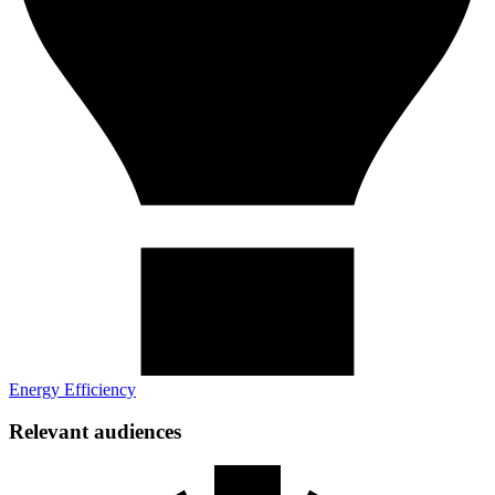
Energy Efficiency​​​​‌ ‍ ​‍​‍‌‍ ‌ ​‍‌‍‍‌‌‍‌ ‌‍‍‌‌‍ ‍​‍​‍​ ‍‍​‍​‍‌ ​ ‌‍​‌‌‍ ‍‌‍‍‌‌ ‌​‌ ‍‌​‍ ‍‌‍‍‌‌‍ ​‍​‍​‍ ​​‍​‍‌‍‍​‌ ​‍‌‍‌‌‌‍‌‍​‍​‍​ ‍‍​‍​‍‌‍‍​‌ ‌​‌ ‌​‌ ​​​ ‍‍​‍ ​‍ ‌‍ ​‌‍ ‌‍​ ‌‍​‌‌‍ ​‌‍‍​‌‍ ‌ ​ ‌ ‌​​ ‍‍​ ​ ​ ​ ​ ​ ​ ​ ​‍ ‌‍‍‌‌‍ ‍‌ ‌​‌‍‌‌‌‍ ‍‌ ‌​​‍ ‌‍‌‌‌‍‌​‌‍‍‌‌ ‌​​‍ ‌‍ ‌‌‍ ‌‍‌​‌‍‌‌​ ‌‌ ​​‌ ​‍‌‍‌‌‌ ​ ‌‍‌‌‌‍ ‍‌ ‌​‌‍​‌‌ ‌​‌‍‍‌‌‍ ‌‍ ‍​ ‍ ‌‍‍‌‌‍‌​​ ‌​ ​‌​ ​ ​ ​‍‌‍​ ​ ​​‌‍​‍​ ‌‍‌‍‌​​‍ ‌‌‍‌‍‌‍​ ‌‍​‍​ ‌‍​‍ ‌​ ‌​​ ​​‌‍​ ​ ‌‍​‍ ‌​ ‍​​ ​​​ ‌‌​ ​‍​‍ ‌‌‍‌​​ ‍‌​ ‌ ​ ‍​‌‍​‌​ ‍​​ ​‌​ ‍‌​ ​‍​ ‌ ​ ‍​​ ‌‍​ ‍ ‌ ‌​‌ ‍‌‌ ​​‌‍‌‌​ ‌‌ ‌​‌‍‌‌‌‍​ ‌‍‍​‌‍ ‍‌‍ ‌‍ ​‌‍ ‌‍‌ ‌ ‍‌​ ‍ ‌ ​​‌‍​‌‌ ‌​‌‍‍​​ ‌‌ ‌​‌‍‍‌‌ ‌​‌‍ ​‌‍‌‌​ ‌‍​‍‌‍​‌‌ ​ ‌‍‌‌‌‌‌‌‌ ​‍‌‍ ​​ ‌‌‍‍​‌ ‌​‌ ‌​‌ ​​​‍‌‌​ ​ ‌​​‌​‍‌‌​ ​‍‌​‌‍​‍‌‌​ ​‍‌​‌‍‌‍ ​‌‍ ‌‍​ ‌‍​‌‌‍ ​‌‍‍​‌‍ ‌ ​ ‌ ‌​​‍‌‌​ ​ ‌​​‌​ ​ ​ ​ ​ ​ ​ ​ ​‍‌‍‌‍‍‌‌‍‌​​ ‌​ ​‌​ ​ ​ ​‍‌‍​ ​ ​​‌‍​‍​ ‌‍‌‍‌​​‍ ‌‌‍‌‍‌‍​ ‌‍​‍​ ‌‍​‍ ‌​ ‌​​ ​​‌‍​ ​ ‌‍​‍ ‌​ ‍​​ ​​​ ‌‌​ ​‍​‍ ‌‌‍‌​​ ‍‌​ ‌ ​ ‍​‌‍​‌​ ‍​​ ​‌​ ‍‌​ ​‍​ ‌ ​ ‍​​ ‌‍​‍‌‍‌ ‌​‌ ‍‌‌ ​​‌‍‌‌​ ‌‌ ‌​‌‍‌‌‌‍​ ‌‍‍​‌‍ ‍‌‍ ‌‍ ​‌‍ ‌‍‌ ‌ ‍‌​‍‌‍‌ ​​‌‍​‌‌ ‌​‌‍‍​​ ‌‌ ‌​‌‍‍‌‌ ‌​‌‍ ​‌‍‌‌​‍‌‍‌ ​​‌‍‌‌‌ ​‍‌ ​ ‌ ​​‌‍‌‌‌‍​ ‌ ‌​‌‍‍‌‌ ‌‍‌‍‌‌​ ‌‌ ​​‌ ‌‌‌‍​‍‌‍ ​‌‍‍‌‌ ​ ‌‍‍​‌‍‌‌‌‍‌​​‍​‍‌ ‌
Relevant audiences