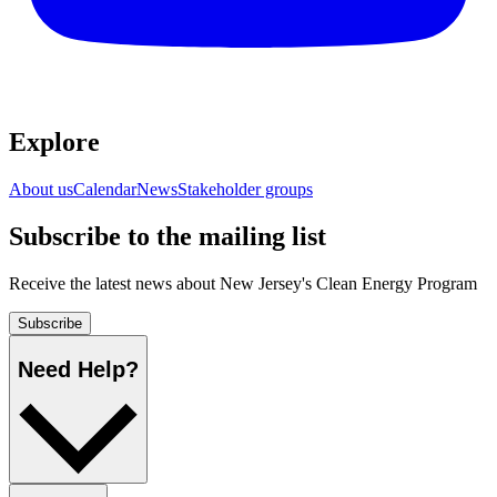
Explore​​​​‌ ‍ ​‍​‍‌‍ ‌ ​‍‌‍‍‌‌‍‌ ‌‍‍‌‌‍ ‍​‍​‍​ ‍‍​‍​‍‌ ​ ‌‍​‌‌‍ ‍‌‍‍‌‌ ‌​‌ ‍‌​‍ ‍‌‍‍‌‌‍ ​‍​‍​‍ ​​‍​‍‌‍‍​‌ ​‍‌‍‌‌‌‍‌‍​‍​‍​ ‍‍​‍​‍‌‍‍​‌ ‌​‌ ‌​‌ ​​​ ‍‍​‍ ​‍ ‌‍ ​‌‍ ‌‍​ ‌‍​‌‌‍ ​‌‍‍​‌‍ ‌ ​ ‌ ‌​​ ‍‍​ ​ ​ ​ ​ ​ ​ ​ ​‍ ‌‍‍‌‌‍ ‍‌ ‌​‌‍‌‌‌‍ ‍‌ ‌​​‍ ‌‍‌‌‌‍‌​‌‍‍‌‌ ‌​​‍ ‌‍ ‌‌‍ ‌‍‌​‌‍‌‌​ ‌‌ ​​‌ ​‍‌‍‌‌‌ ​ ‌‍‌‌‌‍ ‍‌ ‌​‌‍​‌‌ ‌​‌‍‍‌‌‍ ‌‍ ‍​ ‍ ‌‍‍‌‌‍‌​​ ‌‌ ​ ‌‍‍‌‌ ‌​‌‍‌‌‌​‌‍‌‍ ‌‍ ‌ ‌​‌‍‌‌‌ ​‍​ ‍ ‌ ‌​‌ ‍‌‌ ​​‌‍‌‌​ ‌‌‍‌‍‌‍ ‌‍ ‌ ‌​‌‍‌‌‌ ​‍​ ‍ ‌ ​​‌‍​‌‌ ‌​‌‍‍​​ ‌‌‍ ‌‌‍‌‌‌‍ ‍‌ ‌‌‌ ​ ​‍‌‌​ ‌‌‌​​‍‌‌ ‌‍‍ ‌‍‌‌‌ ‍‌​‍‌‌​ ​ ‌​‌​​‍‌‌​ ​ ‌​‌​​‍‌‌​ ​‍​ ​‍‌‍​‌​ ‍‌‌‍‌‍​ ​​‌‍‌​​ ​​​ ‌​​ ​​​ ​ ​ ​‌​ ‌‍​ ‌ ​‍‌‌​ ​‍​ ​‍​‍‌‌​ ‌‌‌​‌​​‍ ‍‌‍‍​‌‍‌‌‌‍​‌‌‍‌​‌‍‍‌‌‍ ‍‌‍‌ ​ ‌‍​‍‌‍​‌‌ ​ ‌‍‌‌‌‌‌‌‌ ​‍‌‍ ​​ ‌‌‍‍​‌ ‌​‌ ‌​‌ ​​​‍‌‌​ ​ ‌​​‌​‍‌‌​ ​‍‌​‌‍​‍‌‌​ ​‍‌​‌‍‌‍ ​‌‍ ‌‍​ ‌‍​‌‌‍ ​‌‍‍​‌‍ ‌ ​ ‌ ‌​​‍‌‌​ ​ ‌​​‌​ ​ ​ ​ ​ ​ ​ ​ ​‍‌‍‌‍‍‌‌‍‌​​ ‌‌ ​ ‌‍‍‌‌ ‌​‌‍‌‌‌​‌‍‌‍ ‌‍ ‌ ‌​‌‍‌‌‌ ​‍​‍‌‍‌ ‌​‌ ‍‌‌ ​​‌‍‌‌​ ‌‌‍‌‍‌‍ ‌‍ ‌ ‌​‌‍‌‌‌ ​‍​‍‌‍‌ ​​‌‍​‌‌ ‌​‌‍‍​​ ‌‌‍ ‌‌‍‌‌‌‍ ‍‌ ‌‌‌ ​ ​‍‌‌​ ‌‌‌​​‍‌‌ ‌‍‍ ‌‍‌‌‌ ‍‌​‍‌‌​ ​ ‌​‌​​‍‌‌​ ​ ‌​‌​​‍‌‌​ ​‍​ ​‍‌‍​‌​ ‍‌‌‍‌‍​ ​​‌‍‌​​ ​​​ ‌​​ ​​​ ​ ​ ​‌​ ‌‍​ ‌ ​‍‌‌​ ​‍​ ​‍​‍‌‌​ ‌‌‌​‌​​‍ ‍‌‍‍​‌‍‌‌‌‍​‌‌‍‌​‌‍‍‌‌‍ ‍‌‍‌ ​‍‌‍‌ ​​‌‍‌‌‌ ​‍‌ ​ ‌ ​​‌‍‌‌‌‍​ ‌ ‌​‌‍‍‌‌ ‌‍‌‍‌‌​ ‌‌ ​​‌ ‌‌‌‍​‍‌‍ ​‌‍‍‌‌ ​ ‌‍‍​‌‍‌‌‌‍‌​​‍​‍‌ ‌
About us​​​​‌ ‍ ​‍​‍‌‍ ‌ ​‍‌‍‍‌‌‍‌ ‌‍‍‌‌‍ ‍​‍​‍​ ‍‍​‍​‍‌ ​ ‌‍​‌‌‍ ‍‌‍‍‌‌ ‌​‌ ‍‌​‍ ‍‌‍‍‌‌‍ ​‍​‍​‍ ​​‍​‍‌‍‍​‌ ​‍‌‍‌‌‌‍‌‍​‍​‍​ ‍‍​‍​‍‌‍‍​‌ ‌​‌ ‌​‌ ​​​ ‍‍​‍ ​‍ ‌‍ ​‌‍ ‌‍​ ‌‍​‌‌‍ ​‌‍‍​‌‍ ‌ ​ ‌ ‌​​ ‍‍​ ​ ​ ​ ​ ​ ​ ​ ​‍ ‌‍‍‌‌‍ ‍‌ ‌​‌‍‌‌‌‍ ‍‌ ‌​​‍ ‌‍‌‌‌‍‌​‌‍‍‌‌ ‌​​‍ ‌‍ ‌‌‍ ‌‍‌​‌‍‌‌​ ‌‌ ​​‌ ​‍‌‍‌‌‌ ​ ‌‍‌‌‌‍ ‍‌ ‌​‌‍​‌‌ ‌​‌‍‍‌‌‍ ‌‍ ‍​ ‍ ‌‍‍‌‌‍‌​​ ‌‌ ​ ‌‍‍‌‌ ‌​‌‍‌‌‌​‌‍‌‍ ‌‍ ‌ ‌​‌‍‌‌‌ ​‍​ ‍ ‌ ‌​‌ ‍‌‌ ​​‌‍‌‌​ ‌‌‍‌‍‌‍ ‌‍ ‌ ‌​‌‍‌‌‌ ​‍​ ‍ ‌ ​​‌‍​‌‌ ‌​‌‍‍​​ ‌‌‍ ‌‌‍‌‌‌‍ ‍‌ ‌‌‌ ​ ​‍‌‌​ ‌‌‌​​‍‌‌ ‌‍‍ ‌‍‌‌‌ ‍‌​‍‌‌​ ​ ‌​‌​​‍‌‌​ ​ ‌​‌​​‍‌‌​ ​‍​ ​‍‌‍​‌​ ‍‌‌‍‌‍​ ​​‌‍‌​​ ​​​ ‌​​ ​​​ ​ ​ ​‌​ ‌‍​ ‌ ​‍‌‌​ ​‍​ ​‍​‍‌‌​ ‌‌‌​‌​​‍ ‍‌‍‍‌‌ ‌​‌‍‌‌‌‍ ‌‌ ​ ​‍‌‌​ ‌‌‌​​‍‌‌ ‌‍‍ ‌‍‌‌‌ ‍‌​‍‌‌​ ​ ‌​‌​​‍‌‌​ ​ ‌​‌​​‍‌‌​ ​‍​ ​‍​ ​​‌‍‌‌‌‍‌​​ ‌ ​ ​‍​ ​‍​ ​​‌‍‌‍​ ‌‍​ ‌​‌‍‌‍‌‍​‍​‍‌‌​ ​‍​ ​‍​‍‌‌​ ‌‌‌​‌​​‍ ‍‌ ‌​‌‍‌‌‌ ‍​‌ ‌​​ ‌‍​‍‌‍​‌‌ ​ ‌‍‌‌‌‌‌‌‌ ​‍‌‍ ​​ ‌‌‍‍​‌ ‌​‌ ‌​‌ ​​​‍‌‌​ ​ ‌​​‌​‍‌‌​ ​‍‌​‌‍​‍‌‌​ ​‍‌​‌‍‌‍ ​‌‍ ‌‍​ ‌‍​‌‌‍ ​‌‍‍​‌‍ ‌ ​ ‌ ‌​​‍‌‌​ ​ ‌​​‌​ ​ ​ ​ ​ ​ ​ ​ ​‍‌‍‌‍‍‌‌‍‌​​ ‌‌ ​ ‌‍‍‌‌ ‌​‌‍‌‌‌​‌‍‌‍ ‌‍ ‌ ‌​‌‍‌‌‌ ​‍​‍‌‍‌ ‌​‌ ‍‌‌ ​​‌‍‌‌​ ‌‌‍‌‍‌‍ ‌‍ ‌ ‌​‌‍‌‌‌ ​‍​‍‌‍‌ ​​‌‍​‌‌ ‌​‌‍‍​​ ‌‌‍ ‌‌‍‌‌‌‍ ‍‌ ‌‌‌ ​ ​‍‌‌​ ‌‌‌​​‍‌‌ ‌‍‍ ‌‍‌‌‌ ‍‌​‍‌‌​ ​ ‌​‌​​‍‌‌​ ​ ‌​‌​​‍‌‌​ ​‍​ ​‍‌‍​‌​ ‍‌‌‍‌‍​ ​​‌‍‌​​ ​​​ ‌​​ ​​​ ​ ​ ​‌​ ‌‍​ ‌ ​‍‌‌​ ​‍​ ​‍​‍‌‌​ ‌‌‌​‌​​‍ ‍‌‍‍‌‌ ‌​‌‍‌‌‌‍ ‌‌ ​ ​‍‌‌​ ‌‌‌​​‍‌‌ ‌‍‍ ‌‍‌‌‌ ‍‌​‍‌‌​ ​ ‌​‌​​‍‌‌​ ​ ‌​‌​​‍‌‌​ ​‍​ ​‍​ ​​‌‍‌‌‌‍‌​​ ‌ ​ ​‍​ ​‍​ ​​‌‍‌‍​ ‌‍​ ‌​‌‍‌‍‌‍​‍​‍‌‌​ ​‍​ ​‍​‍‌‌​ ‌‌‌​‌​​‍ ‍‌ ‌​‌‍‌‌‌ ‍​‌ ‌​​‍‌‍‌ ​​‌‍‌‌‌ ​‍‌ ​ ‌ ​​‌‍‌‌‌‍​ ‌ ‌​‌‍‍‌‌ ‌‍‌‍‌‌​ ‌‌ ​​‌ ‌‌‌‍​‍‌‍ ​‌‍‍‌‌ ​ ‌‍‍​‌‍‌‌‌‍‌​​‍​‍‌ ‌
Calendar​​​​‌ ‍ ​‍​‍‌‍ ‌ ​‍‌‍‍‌‌‍‌ ‌‍‍‌‌‍ ‍​‍​‍​ ‍‍​‍​‍‌ ​ ‌‍​‌‌‍ ‍‌‍‍‌‌ ‌​‌ ‍‌​‍ ‍‌‍‍‌‌‍ ​‍​‍​‍ ​​‍​‍‌‍‍​‌ ​‍‌‍‌‌‌‍‌‍​‍​‍​ ‍‍​‍​‍‌‍‍​‌ ‌​‌ ‌​‌ ​​​ ‍‍​‍ ​‍ ‌‍ ​‌‍ ‌‍​ ‌‍​‌‌‍ ​‌‍‍​‌‍ ‌ ​ ‌ ‌​​ ‍‍​ ​ ​ ​ ​ ​ ​ ​ ​‍ ‌‍‍‌‌‍ ‍‌ ‌​‌‍‌‌‌‍ ‍‌ ‌​​‍ ‌‍‌‌‌‍‌​‌‍‍‌‌ ‌​​‍ ‌‍ ‌‌‍ ‌‍‌​‌‍‌‌​ ‌‌ ​​‌ ​‍‌‍‌‌‌ ​ ‌‍‌‌‌‍ ‍‌ ‌​‌‍​‌‌ ‌​‌‍‍‌‌‍ ‌‍ ‍​ ‍ ‌‍‍‌‌‍‌​​ ‌‌ ​ ‌‍‍‌‌ ‌​‌‍‌‌‌​‌‍‌‍ ‌‍ ‌ ‌​‌‍‌‌‌ ​‍​ ‍ ‌ ‌​‌ ‍‌‌ ​​‌‍‌‌​ ‌‌‍‌‍‌‍ ‌‍ ‌ ‌​‌‍‌‌‌ ​‍​ ‍ ‌ ​​‌‍​‌‌ ‌​‌‍‍​​ ‌‌‍ ‌‌‍‌‌‌‍ ‍‌ ‌‌‌ ​ ​‍‌‌​ ‌‌‌​​‍‌‌ ‌‍‍ ‌‍‌‌‌ ‍‌​‍‌‌​ ​ ‌​‌​​‍‌‌​ ​ ‌​‌​​‍‌‌​ ​‍​ ​‍‌‍​‌​ ‍‌‌‍‌‍​ ​​‌‍‌​​ ​​​ ‌​​ ​​​ ​ ​ ​‌​ ‌‍​ ‌ ​‍‌‌​ ​‍​ ​‍​‍‌‌​ ‌‌‌​‌​​‍ ‍‌‍‍‌‌ ‌​‌‍‌‌‌‍ ‌‌ ​ ​‍‌‌​ ‌‌‌​​‍‌‌ ‌‍‍ ‌‍‌‌‌ ‍‌​‍‌‌​ ​ ‌​‌​​‍‌‌​ ​ ‌​‌​​‍‌‌​ ​‍​ ​‍‌‍‌‍​ ‍​​ ‌​​ ​‍‌‍‌​‌‍‌‌​ ‌ ‌‍‌​‌‍‌‍‌‍‌​​ ‌ ​ ​‍​‍‌‌​ ​‍​ ​‍​‍‌‌​ ‌‌‌​‌​​‍ ‍‌ ‌​‌‍‌‌‌ ‍​‌ ‌​​ ‌‍​‍‌‍​‌‌ ​ ‌‍‌‌‌‌‌‌‌ ​‍‌‍ ​​ ‌‌‍‍​‌ ‌​‌ ‌​‌ ​​​‍‌‌​ ​ ‌​​‌​‍‌‌​ ​‍‌​‌‍​‍‌‌​ ​‍‌​‌‍‌‍ ​‌‍ ‌‍​ ‌‍​‌‌‍ ​‌‍‍​‌‍ ‌ ​ ‌ ‌​​‍‌‌​ ​ ‌​​‌​ ​ ​ ​ ​ ​ ​ ​ ​‍‌‍‌‍‍‌‌‍‌​​ ‌‌ ​ ‌‍‍‌‌ ‌​‌‍‌‌‌​‌‍‌‍ ‌‍ ‌ ‌​‌‍‌‌‌ ​‍​‍‌‍‌ ‌​‌ ‍‌‌ ​​‌‍‌‌​ ‌‌‍‌‍‌‍ ‌‍ ‌ ‌​‌‍‌‌‌ ​‍​‍‌‍‌ ​​‌‍​‌‌ ‌​‌‍‍​​ ‌‌‍ ‌‌‍‌‌‌‍ ‍‌ ‌‌‌ ​ ​‍‌‌​ ‌‌‌​​‍‌‌ ‌‍‍ ‌‍‌‌‌ ‍‌​‍‌‌​ ​ ‌​‌​​‍‌‌​ ​ ‌​‌​​‍‌‌​ ​‍​ ​‍‌‍​‌​ ‍‌‌‍‌‍​ ​​‌‍‌​​ ​​​ ‌​​ ​​​ ​ ​ ​‌​ ‌‍​ ‌ ​‍‌‌​ ​‍​ ​‍​‍‌‌​ ‌‌‌​‌​​‍ ‍‌‍‍‌‌ ‌​‌‍‌‌‌‍ ‌‌ ​ ​‍‌‌​ ‌‌‌​​‍‌‌ ‌‍‍ ‌‍‌‌‌ ‍‌​‍‌‌​ ​ ‌​‌​​‍‌‌​ ​ ‌​‌​​‍‌‌​ ​‍​ ​‍‌‍‌‍​ ‍​​ ‌​​ ​‍‌‍‌​‌‍‌‌​ ‌ ‌‍‌​‌‍‌‍‌‍‌​​ ‌ ​ ​‍​‍‌‌​ ​‍​ ​‍​‍‌‌​ ‌‌‌​‌​​‍ ‍‌ ‌​‌‍‌‌‌ ‍​‌ ‌​​‍‌‍‌ ​​‌‍‌‌‌ ​‍‌ ​ ‌ ​​‌‍‌‌‌‍​ ‌ ‌​‌‍‍‌‌ ‌‍‌‍‌‌​ ‌‌ ​​‌ ‌‌‌‍​‍‌‍ ​‌‍‍‌‌ ​ ‌‍‍​‌‍‌‌‌‍‌​​‍​‍‌ ‌
News​​​​‌ ‍ ​‍​‍‌‍ ‌ ​‍‌‍‍‌‌‍‌ ‌‍‍‌‌‍ ‍​‍​‍​ ‍‍​‍​‍‌ ​ ‌‍​‌‌‍ ‍‌‍‍‌‌ ‌​‌ ‍‌​‍ ‍‌‍‍‌‌‍ ​‍​‍​‍ ​​‍​‍‌‍‍​‌ ​‍‌‍‌‌‌‍‌‍​‍​‍​ ‍‍​‍​‍‌‍‍​‌ ‌​‌ ‌​‌ ​​​ ‍‍​‍ ​‍ ‌‍ ​‌‍ ‌‍​ ‌‍​‌‌‍ ​‌‍‍​‌‍ ‌ ​ ‌ ‌​​ ‍‍​ ​ ​ ​ ​ ​ ​ ​ ​‍ ‌‍‍‌‌‍ ‍‌ ‌​‌‍‌‌‌‍ ‍‌ ‌​​‍ ‌‍‌‌‌‍‌​‌‍‍‌‌ ‌​​‍ ‌‍ ‌‌‍ ‌‍‌​‌‍‌‌​ ‌‌ ​​‌ ​‍‌‍‌‌‌ ​ ‌‍‌‌‌‍ ‍‌ ‌​‌‍​‌‌ ‌​‌‍‍‌‌‍ ‌‍ ‍​ ‍ ‌‍‍‌‌‍‌​​ ‌‌ ​ ‌‍‍‌‌ ‌​‌‍‌‌‌​‌‍‌‍ ‌‍ ‌ ‌​‌‍‌‌‌ ​‍​ ‍ ‌ ‌​‌ ‍‌‌ ​​‌‍‌‌​ ‌‌‍‌‍‌‍ ‌‍ ‌ ‌​‌‍‌‌‌ ​‍​ ‍ ‌ ​​‌‍​‌‌ ‌​‌‍‍​​ ‌‌‍ ‌‌‍‌‌‌‍ ‍‌ ‌‌‌ ​ ​‍‌‌​ ‌‌‌​​‍‌‌ ‌‍‍ ‌‍‌‌‌ ‍‌​‍‌‌​ ​ ‌​‌​​‍‌‌​ ​ ‌​‌​​‍‌‌​ ​‍​ ​‍‌‍​‌​ ‍‌‌‍‌‍​ ​​‌‍‌​​ ​​​ ‌​​ ​​​ ​ ​ ​‌​ ‌‍​ ‌ ​‍‌‌​ ​‍​ ​‍​‍‌‌​ ‌‌‌​‌​​‍ ‍‌‍‍‌‌ ‌​‌‍‌‌‌‍ ‌‌ ​ ​‍‌‌​ ‌‌‌​​‍‌‌ ‌‍‍ ‌‍‌‌‌ ‍‌​‍‌‌​ ​ ‌​‌​​‍‌‌​ ​ ‌​‌​​‍‌‌​ ​‍​ ​‍‌‍​ ‌‍​‍​ ‍​​ ​​​ ‍‌​ ‌‍​ ​‍​ ‌‍​ ​‍‌‍​‍​ ‍‌​ ​‌​‍‌‌​ ​‍​ ​‍​‍‌‌​ ‌‌‌​‌​​‍ ‍‌ ‌​‌‍‌‌‌ ‍​‌ ‌​​ ‌‍​‍‌‍​‌‌ ​ ‌‍‌‌‌‌‌‌‌ ​‍‌‍ ​​ ‌‌‍‍​‌ ‌​‌ ‌​‌ ​​​‍‌‌​ ​ ‌​​‌​‍‌‌​ ​‍‌​‌‍​‍‌‌​ ​‍‌​‌‍‌‍ ​‌‍ ‌‍​ ‌‍​‌‌‍ ​‌‍‍​‌‍ ‌ ​ ‌ ‌​​‍‌‌​ ​ ‌​​‌​ ​ ​ ​ ​ ​ ​ ​ ​‍‌‍‌‍‍‌‌‍‌​​ ‌‌ ​ ‌‍‍‌‌ ‌​‌‍‌‌‌​‌‍‌‍ ‌‍ ‌ ‌​‌‍‌‌‌ ​‍​‍‌‍‌ ‌​‌ ‍‌‌ ​​‌‍‌‌​ ‌‌‍‌‍‌‍ ‌‍ ‌ ‌​‌‍‌‌‌ ​‍​‍‌‍‌ ​​‌‍​‌‌ ‌​‌‍‍​​ ‌‌‍ ‌‌‍‌‌‌‍ ‍‌ ‌‌‌ ​ ​‍‌‌​ ‌‌‌​​‍‌‌ ‌‍‍ ‌‍‌‌‌ ‍‌​‍‌‌​ ​ ‌​‌​​‍‌‌​ ​ ‌​‌​​‍‌‌​ ​‍​ ​‍‌‍​‌​ ‍‌‌‍‌‍​ ​​‌‍‌​​ ​​​ ‌​​ ​​​ ​ ​ ​‌​ ‌‍​ ‌ ​‍‌‌​ ​‍​ ​‍​‍‌‌​ ‌‌‌​‌​​‍ ‍‌‍‍‌‌ ‌​‌‍‌‌‌‍ ‌‌ ​ ​‍‌‌​ ‌‌‌​​‍‌‌ ‌‍‍ ‌‍‌‌‌ ‍‌​‍‌‌​ ​ ‌​‌​​‍‌‌​ ​ ‌​‌​​‍‌‌​ ​‍​ ​‍‌‍​ ‌‍​‍​ ‍​​ ​​​ ‍‌​ ‌‍​ ​‍​ ‌‍​ ​‍‌‍​‍​ ‍‌​ ​‌​‍‌‌​ ​‍​ ​‍​‍‌‌​ ‌‌‌​‌​​‍ ‍‌ ‌​‌‍‌‌‌ ‍​‌ ‌​​‍‌‍‌ ​​‌‍‌‌‌ ​‍‌ ​ ‌ ​​‌‍‌‌‌‍​ ‌ ‌​‌‍‍‌‌ ‌‍‌‍‌‌​ ‌‌ ​​‌ ‌‌‌‍​‍‌‍ ​‌‍‍‌‌ ​ ‌‍‍​‌‍‌‌‌‍‌​​‍​‍‌ ‌
Stakeholder groups​​​​‌ ‍ ​‍​‍‌‍ ‌ ​‍‌‍‍‌‌‍‌ ‌‍‍‌‌‍ ‍​‍​‍​ ‍‍​‍​‍‌ ​ ‌‍​‌‌‍ ‍‌‍‍‌‌ ‌​‌ ‍‌​‍ ‍‌‍‍‌‌‍ ​‍​‍​‍ ​​‍​‍‌‍‍​‌ ​‍‌‍‌‌‌‍‌‍​‍​‍​ ‍‍​‍​‍‌‍‍​‌ ‌​‌ ‌​‌ ​​​ ‍‍​‍ ​‍ ‌‍ ​‌‍ ‌‍​ ‌‍​‌‌‍ ​‌‍‍​‌‍ ‌ ​ ‌ ‌​​ ‍‍​ ​ ​ ​ ​ ​ ​ ​ ​‍ ‌‍‍‌‌‍ ‍‌ ‌​‌‍‌‌‌‍ ‍‌ ‌​​‍ ‌‍‌‌‌‍‌​‌‍‍‌‌ ‌​​‍ ‌‍ ‌‌‍ ‌‍‌​‌‍‌‌​ ‌‌ ​​‌ ​‍‌‍‌‌‌ ​ ‌‍‌‌‌‍ ‍‌ ‌​‌‍​‌‌ ‌​‌‍‍‌‌‍ ‌‍ ‍​ ‍ ‌‍‍‌‌‍‌​​ ‌‌ ​ ‌‍‍‌‌ ‌​‌‍‌‌‌​‌‍‌‍ ‌‍ ‌ ‌​‌‍‌‌‌ ​‍​ ‍ ‌ ‌​‌ ‍‌‌ ​​‌‍‌‌​ ‌‌‍‌‍‌‍ ‌‍ ‌ ‌​‌‍‌‌‌ ​‍​ ‍ ‌ ​​‌‍​‌‌ ‌​‌‍‍​​ ‌‌‍ ‌‌‍‌‌‌‍ ‍‌ ‌‌‌ ​ ​‍‌‌​ ‌‌‌​​‍‌‌ ‌‍‍ ‌‍‌‌‌ ‍‌​‍‌‌​ ​ ‌​‌​​‍‌‌​ ​ ‌​‌​​‍‌‌​ ​‍​ ​‍‌‍​‌​ ‍‌‌‍‌‍​ ​​‌‍‌​​ ​​​ ‌​​ ​​​ ​ ​ ​‌​ ‌‍​ ‌ ​‍‌‌​ ​‍​ ​‍​‍‌‌​ ‌‌‌​‌​​‍ ‍‌‍‍‌‌ ‌​‌‍‌‌‌‍ ‌‌ ​ ​‍‌‌​ ‌‌‌​​‍‌‌ ‌‍‍ ‌‍‌‌‌ ‍‌​‍‌‌​ ​ ‌​‌​​‍‌‌​ ​ ‌​‌​​‍‌‌​ ​‍​ ​‍‌‍​‌‌‍‌​​ ‌‌​ ​​​ ​‍‌‍​‍‌‍​‌‌‍‌‌​ ‌​​ ‍‌‌‍‌‍​ ‌​​‍‌‌​ ​‍​ ​‍​‍‌‌​ ‌‌‌​‌​​‍ ‍‌ ‌​‌‍‌‌‌ ‍​‌ ‌​​ ‌‍​‍‌‍​‌‌ ​ ‌‍‌‌‌‌‌‌‌ ​‍‌‍ ​​ ‌‌‍‍​‌ ‌​‌ ‌​‌ ​​​‍‌‌​ ​ ‌​​‌​‍‌‌​ ​‍‌​‌‍​‍‌‌​ ​‍‌​‌‍‌‍ ​‌‍ ‌‍​ ‌‍​‌‌‍ ​‌‍‍​‌‍ ‌ ​ ‌ ‌​​‍‌‌​ ​ ‌​​‌​ ​ ​ ​ ​ ​ ​ ​ ​‍‌‍‌‍‍‌‌‍‌​​ ‌‌ ​ ‌‍‍‌‌ ‌​‌‍‌‌‌​‌‍‌‍ ‌‍ ‌ ‌​‌‍‌‌‌ ​‍​‍‌‍‌ ‌​‌ ‍‌‌ ​​‌‍‌‌​ ‌‌‍‌‍‌‍ ‌‍ ‌ ‌​‌‍‌‌‌ ​‍​‍‌‍‌ ​​‌‍​‌‌ ‌​‌‍‍​​ ‌‌‍ ‌‌‍‌‌‌‍ ‍‌ ‌‌‌ ​ ​‍‌‌​ ‌‌‌​​‍‌‌ ‌‍‍ ‌‍‌‌‌ ‍‌​‍‌‌​ ​ ‌​‌​​‍‌‌​ ​ ‌​‌​​‍‌‌​ ​‍​ ​‍‌‍​‌​ ‍‌‌‍‌‍​ ​​‌‍‌​​ ​​​ ‌​​ ​​​ ​ ​ ​‌​ ‌‍​ ‌ ​‍‌‌​ ​‍​ ​‍​‍‌‌​ ‌‌‌​‌​​‍ ‍‌‍‍‌‌ ‌​‌‍‌‌‌‍ ‌‌ ​ ​‍‌‌​ ‌‌‌​​‍‌‌ ‌‍‍ ‌‍‌‌‌ ‍‌​‍‌‌​ ​ ‌​‌​​‍‌‌​ ​ ‌​‌​​‍‌‌​ ​‍​ ​‍‌‍​‌‌‍‌​​ ‌‌​ ​​​ ​‍‌‍​‍‌‍​‌‌‍‌‌​ ‌​​ ‍‌‌‍‌‍​ ‌​​‍‌‌​ ​‍​ ​‍​‍‌‌​ ‌‌‌​‌​​‍ ‍‌ ‌​‌‍‌‌‌ ‍​‌ ‌​​‍‌‍‌ ​​‌‍‌‌‌ ​‍‌ ​ ‌ ​​‌‍‌‌‌‍​ ‌ ‌​‌‍‍‌‌ ‌‍‌‍‌‌​ ‌‌ ​​‌ ‌‌‌‍​‍‌‍ ​‌‍‍‌‌ ​ ‌‍‍​‌‍‌‌‌‍‌​​‍​‍‌ ‌
Subscribe to the mailing list​​​​‌ ‍ ​‍​‍‌‍ ‌ ​‍‌‍‍‌‌‍‌ ‌‍‍‌‌‍ ‍​‍​‍​ ‍‍​‍​‍‌ ​ ‌‍​‌‌‍ ‍‌‍‍‌‌ ‌​‌ ‍‌​‍ ‍‌‍‍‌‌‍ ​‍​‍​‍ ​​‍​‍‌‍‍​‌ ​‍‌‍‌‌‌‍‌‍​‍​‍​ ‍‍​‍​‍‌‍‍​‌ ‌​‌ ‌​‌ ​​​ ‍‍​‍ ​‍ ‌‍ ​‌‍ ‌‍​ ‌‍​‌‌‍ ​‌‍‍​‌‍ ‌ ​ ‌ ‌​​ ‍‍​ ​ ​ ​ ​ ​ ​ ​ ​‍ ‌‍‍‌‌‍ ‍‌ ‌​‌‍‌‌‌‍ ‍‌ ‌​​‍ ‌‍‌‌‌‍‌​‌‍‍‌‌ ‌​​‍ ‌‍ ‌‌‍ ‌‍‌​‌‍‌‌​ ‌‌ ​​‌ ​‍‌‍‌‌‌ ​ ‌‍‌‌‌‍ ‍‌ ‌​‌‍​‌‌ ‌​‌‍‍‌‌‍ ‌‍ ‍​ ‍ ‌‍‍‌‌‍‌​​ ‌‌ ​ ‌‍‍‌‌ ‌​‌‍‌‌‌​‌‍‌‍ ‌‍ ‌ ‌​‌‍‌‌‌ ​‍​ ‍ ‌ ‌​‌ ‍‌‌ ​​‌‍‌‌​ ‌‌‍‌‍‌‍ ‌‍ ‌ ‌​‌‍‌‌‌ ​‍​ ‍ ‌ ​​‌‍​‌‌ ‌​‌‍‍​​ ‌‌‍ ‍‌‍‌‌‌ ‌ ‌ ​ ‌‍ ​‌‍‌‌‌ ‌​‌ ‌​‌‍‌‌‌ ​‍​‍ ‍‌‍‍​‌‍‌‌‌‍​‌‌‍‌​‌‍‍‌‌‍ ‍‌‍‌ ​ ‌‍​‍‌‍​‌‌ ​ ‌‍‌‌‌‌‌‌‌ ​‍‌‍ ​​ ‌‌‍‍​‌ ‌​‌ ‌​‌ ​​​‍‌‌​ ​ ‌​​‌​‍‌‌​ ​‍‌​‌‍​‍‌‌​ ​‍‌​‌‍‌‍ ​‌‍ ‌‍​ ‌‍​‌‌‍ ​‌‍‍​‌‍ ‌ ​ ‌ ‌​​‍‌‌​ ​ ‌​​‌​ ​ ​ ​ ​ ​ ​ ​ ​‍‌‍‌‍‍‌‌‍‌​​ ‌‌ ​ ‌‍‍‌‌ ‌​‌‍‌‌‌​‌‍‌‍ ‌‍ ‌ ‌​‌‍‌‌‌ ​‍​‍‌‍‌ ‌​‌ ‍‌‌ ​​‌‍‌‌​ ‌‌‍‌‍‌‍ ‌‍ ‌ ‌​‌‍‌‌‌ ​‍​‍‌‍‌ ​​‌‍​‌‌ ‌​‌‍‍​​ ‌‌‍ ‍‌‍‌‌‌ ‌ ‌ ​ ‌‍ ​‌‍‌‌‌ ‌​‌ ‌​‌‍‌‌‌ ​‍​‍ ‍‌‍‍​‌‍‌‌‌‍​‌‌‍‌​‌‍‍‌‌‍ ‍‌‍‌ ​‍‌‍‌ ​​‌‍‌‌‌ ​‍‌ ​ ‌ ​​‌‍‌‌‌‍​ ‌ ‌​‌‍‍‌‌ ‌‍‌‍‌‌​ ‌‌ ​​‌ ‌‌‌‍​‍‌‍ ​‌‍‍‌‌ ​ ‌‍‍​‌‍‌‌‌‍‌​​‍​‍‌ ‌
Receive the latest news about New Jersey's Clean Energy Program​​​​‌ ‍ ​‍​‍‌‍ ‌ ​‍‌‍‍‌‌‍‌ ‌‍‍‌‌‍ ‍​‍​‍​ ‍‍​‍​‍‌ ​ ‌‍​‌‌‍ ‍‌‍‍‌‌ ‌​‌ ‍‌​‍ ‍‌‍‍‌‌‍ ​‍​‍​‍ ​​‍​‍‌‍‍​‌ ​‍‌‍‌‌‌‍‌‍​‍​‍​ ‍‍​‍​‍‌‍‍​‌ ‌​‌ ‌​‌ ​​​ ‍‍​‍ ​‍ ‌‍ ​‌‍ ‌‍​ ‌‍​‌‌‍ ​‌‍‍​‌‍ ‌ ​ ‌ ‌​​ ‍‍​ ​ ​ ​ ​ ​ ​ ​ ​‍ ‌‍‍‌‌‍ ‍‌ ‌​‌‍‌‌‌‍ ‍‌ ‌​​‍ ‌‍‌‌‌‍‌​‌‍‍‌‌ ‌​​‍ ‌‍ ‌‌‍ ‌‍‌​‌‍‌‌​ ‌‌ ​​‌ ​‍‌‍‌‌‌ ​ ‌‍‌‌‌‍ ‍‌ ‌​‌‍​‌‌ ‌​‌‍‍‌‌‍ ‌‍ ‍​ ‍ ‌‍‍‌‌‍‌​​ ‌‌ ​ ‌‍‍‌‌ ‌​‌‍‌‌‌​‌‍‌‍ ‌‍ ‌ ‌​‌‍‌‌‌ ​‍​ ‍ ‌ ‌​‌ ‍‌‌ ​​‌‍‌‌​ ‌‌‍‌‍‌‍ ‌‍ ‌ ‌​‌‍‌‌‌ ​‍​ ‍ ‌ ​​‌‍​‌‌ ‌​‌‍‍​​ ‌‌‍ ‍‌‍‌‌‌ ‌ ‌ ​ ‌‍ ​‌‍‌‌‌ ‌​‌ ‌​‌‍‌‌‌ ​‍​‍ ‍‌ ‌​‌‍‌‌‌ ‍​‌ ‌​​ ‌‍​‍‌‍​‌‌ ​ ‌‍‌‌‌‌‌‌‌ ​‍‌‍ ​​ ‌‌‍‍​‌ ‌​‌ ‌​‌ ​​​‍‌‌​ ​ ‌​​‌​‍‌‌​ ​‍‌​‌‍​‍‌‌​ ​‍‌​‌‍‌‍ ​‌‍ ‌‍​ ‌‍​‌‌‍ ​‌‍‍​‌‍ ‌ ​ ‌ ‌​​‍‌‌​ ​ ‌​​‌​ ​ ​ ​ ​ ​ ​ ​ ​‍‌‍‌‍‍‌‌‍‌​​ ‌‌ ​ ‌‍‍‌‌ ‌​‌‍‌‌‌​‌‍‌‍ ‌‍ ‌ ‌​‌‍‌‌‌ ​‍​‍‌‍‌ ‌​‌ ‍‌‌ ​​‌‍‌‌​ ‌‌‍‌‍‌‍ ‌‍ ‌ ‌​‌‍‌‌‌ ​‍​‍‌‍‌ ​​‌‍​‌‌ ‌​‌‍‍​​ ‌‌‍ ‍‌‍‌‌‌ ‌ ‌ ​ ‌‍ ​‌‍‌‌‌ ‌​‌ ‌​‌‍‌‌‌ ​‍​‍ ‍‌ ‌​‌‍‌‌‌ ‍​‌ ‌​​‍‌‍‌ ​​‌‍‌‌‌ ​‍‌ ​ ‌ ​​‌‍‌‌‌‍​ ‌ ‌​‌‍‍‌‌ ‌‍‌‍‌‌​ ‌‌ ​​‌ ‌‌‌‍​‍‌‍ ​‌‍‍‌‌ ​ ‌‍‍​‌‍‌‌‌‍‌​​‍​‍‌ ‌
Subscribe​​​​‌ ‍ ​‍​‍‌‍ ‌ ​‍‌‍‍‌‌‍‌ ‌‍‍‌‌‍ ‍​‍​‍​ ‍‍​‍​‍‌ ​ ‌‍​‌‌‍ ‍‌‍‍‌‌ ‌​‌ ‍‌​‍ ‍‌‍‍‌‌‍ ​‍​‍​‍ ​​‍​‍‌‍‍​‌ ​‍‌‍‌‌‌‍‌‍​‍​‍​ ‍‍​‍​‍‌‍‍​‌ ‌​‌ ‌​‌ ​​​ ‍‍​‍ ​‍ ‌‍ ​‌‍ ‌‍​ ‌‍​‌‌‍ ​‌‍‍​‌‍ ‌ ​ ‌ ‌​​ ‍‍​ ​ ​ ​ ​ ​ ​ ​ ​‍ ‌‍‍‌‌‍ ‍‌ ‌​‌‍‌‌‌‍ ‍‌ ‌​​‍ ‌‍‌‌‌‍‌​‌‍‍‌‌ ‌​​‍ ‌‍ ‌‌‍ ‌‍‌​‌‍‌‌​ ‌‌ ​​‌ ​‍‌‍‌‌‌ ​ ‌‍‌‌‌‍ ‍‌ ‌​‌‍​‌‌ ‌​‌‍‍‌‌‍ ‌‍ ‍​ ‍ ‌‍‍‌‌‍‌​​ ‌‌ ​ ‌‍‍‌‌ ‌​‌‍‌‌‌​‌‍‌‍ ‌‍ ‌ ‌​‌‍‌‌‌ ​‍​ ‍ ‌ ‌​‌ ‍‌‌ ​​‌‍‌‌​ ‌‌‍‌‍‌‍ ‌‍ ‌ ‌​‌‍‌‌‌ ​‍​ ‍ ‌ ​​‌‍​‌‌ ‌​‌‍‍​​ ‌‌‍ ‍‌‍‌‌‌ ‌ ‌ ​ ‌‍ ​‌‍‌‌‌ ‌​‌ ‌​‌‍‌‌‌ ​‍​‍ ‍‌‍​‍‌ ‌​‌‍ ‍​ ‌‍​‍‌‍​‌‌ ​ ‌‍‌‌‌‌‌‌‌ ​‍‌‍ ​​ ‌‌‍‍​‌ ‌​‌ ‌​‌ ​​​‍‌‌​ ​ ‌​​‌​‍‌‌​ ​‍‌​‌‍​‍‌‌​ ​‍‌​‌‍‌‍ ​‌‍ ‌‍​ ‌‍​‌‌‍ ​‌‍‍​‌‍ ‌ ​ ‌ ‌​​‍‌‌​ ​ ‌​​‌​ ​ ​ ​ ​ ​ ​ ​ ​‍‌‍‌‍‍‌‌‍‌​​ ‌‌ ​ ‌‍‍‌‌ ‌​‌‍‌‌‌​‌‍‌‍ ‌‍ ‌ ‌​‌‍‌‌‌ ​‍​‍‌‍‌ ‌​‌ ‍‌‌ ​​‌‍‌‌​ ‌‌‍‌‍‌‍ ‌‍ ‌ ‌​‌‍‌‌‌ ​‍​‍‌‍‌ ​​‌‍​‌‌ ‌​‌‍‍​​ ‌‌‍ ‍‌‍‌‌‌ ‌ ‌ ​ ‌‍ ​‌‍‌‌‌ ‌​‌ ‌​‌‍‌‌‌ ​‍​‍ ‍‌‍​‍‌ ‌​‌‍ ‍​‍‌‍‌ ​​‌‍‌‌‌ ​‍‌ ​ ‌ ​​‌‍‌‌‌‍​ ‌ ‌​‌‍‍‌‌ ‌‍‌‍‌‌​ ‌‌ ​​‌ ‌‌‌‍​‍‌‍ ​‌‍‍‌‌ ​ ‌‍‍​‌‍‌‌‌‍‌​​‍​‍‌ ‌
Need Help?​​​​‌ ‍ ​‍​‍‌‍ ‌ ​‍‌‍‍‌‌‍‌ ‌‍‍‌‌‍ ‍​‍​‍​ ‍‍​‍​‍‌ ​ ‌‍​‌‌‍ ‍‌‍‍‌‌ ‌​‌ ‍‌​‍ ‍‌‍‍‌‌‍ ​‍​‍​‍ ​​‍​‍‌‍‍​‌ ​‍‌‍‌‌‌‍‌‍​‍​‍​ ‍‍​‍​‍‌‍‍​‌ ‌​‌ ‌​‌ ​​​ ‍‍​‍ ​‍ ‌‍ ​‌‍ ‌‍​ ‌‍​‌‌‍ ​‌‍‍​‌‍ ‌ ​ ‌ ‌​​ ‍‍​ ​ ​ ​ ​ ​ ​ ​ ​‍ ‌‍‍‌‌‍ ‍‌ ‌​‌‍‌‌‌‍ ‍‌ ‌​​‍ ‌‍‌‌‌‍‌​‌‍‍‌‌ ‌​​‍ ‌‍ ‌‌‍ ‌‍‌​‌‍‌‌​ ‌‌ ​​‌ ​‍‌‍‌‌‌ ​ ‌‍‌‌‌‍ ‍‌ ‌​‌‍​‌‌ ‌​‌‍‍‌‌‍ ‌‍ ‍​ ‍ ‌‍‍‌‌‍‌​​ ‌‌ ​ ‌‍‍‌‌ ‌​‌‍‌‌‌​‌‍‌‍ ‌‍ ‌ ‌​‌‍‌‌‌ ​‍​ ‍ ‌ ‌​‌ ‍‌‌ ​​‌‍‌‌​ ‌‌‍‌‍‌‍ ‌‍ ‌ ‌​‌‍‌‌‌ ​‍​ ‍ ‌ ​​‌‍​‌‌ ‌​‌‍‍​​ ‌‌‍ ‌‌‍‌‌‌‍ ‍‌ ‌‌‌ ​ ​‍‌‌​ ‌‌‌​​‍‌‌ ‌‍‍ ‌‍‌‌‌ ‍‌​‍‌‌​ ​ ‌​‌​​‍‌‌​ ​ ‌​‌​​‍‌‌​ ​‍​ ​‍‌‍‌‌‌‍‌‍​ ​‌​ ‌ ​ ​‌‌‍​ ‌‍‌‌‌‍​‌​ ‍‌‌‍‌​​ ​‍‌‍​ ​‍‌‌​ ​‍​ ​‍​‍‌‌​ ‌‌‌​‌​​‍ ‍‌‍‍​‌‍‌‌‌‍​‌‌‍‌​‌‍‍‌‌‍ ‍‌‍‌ ​ ‌‍​‍‌‍​‌‌ ​ ‌‍‌‌‌‌‌‌‌ ​‍‌‍ ​​ ‌‌‍‍​‌ ‌​‌ ‌​‌ ​​​‍‌‌​ ​ ‌​​‌​‍‌‌​ ​‍‌​‌‍​‍‌‌​ ​‍‌​‌‍‌‍ ​‌‍ ‌‍​ ‌‍​‌‌‍ ​‌‍‍​‌‍ ‌ ​ ‌ ‌​​‍‌‌​ ​ ‌​​‌​ ​ ​ ​ ​ ​ ​ ​ ​‍‌‍‌‍‍‌‌‍‌​​ ‌‌ ​ ‌‍‍‌‌ ‌​‌‍‌‌‌​‌‍‌‍ ‌‍ ‌ ‌​‌‍‌‌‌ ​‍​‍‌‍‌ ‌​‌ ‍‌‌ ​​‌‍‌‌​ ‌‌‍‌‍‌‍ ‌‍ ‌ ‌​‌‍‌‌‌ ​‍​‍‌‍‌ ​​‌‍​‌‌ ‌​‌‍‍​​ ‌‌‍ ‌‌‍‌‌‌‍ ‍‌ ‌‌‌ ​ ​‍‌‌​ ‌‌‌​​‍‌‌ ‌‍‍ ‌‍‌‌‌ ‍‌​‍‌‌​ ​ ‌​‌​​‍‌‌​ ​ ‌​‌​​‍‌‌​ ​‍​ ​‍‌‍‌‌‌‍‌‍​ ​‌​ ‌ ​ ​‌‌‍​ ‌‍‌‌‌‍​‌​ ‍‌‌‍‌​​ ​‍‌‍​ ​‍‌‌​ ​‍​ ​‍​‍‌‌​ ‌‌‌​‌​​‍ ‍‌‍‍​‌‍‌‌‌‍​‌‌‍‌​‌‍‍‌‌‍ ‍‌‍‌ ​‍‌‍‌ ​​‌‍‌‌‌ ​‍‌ ​ ‌ ​​‌‍‌‌‌‍​ ‌ ‌​‌‍‍‌‌ ‌‍‌‍‌‌​ ‌‌ ​​‌ ‌‌‌‍​‍‌‍ ​‌‍‍‌‌ ​ ‌‍‍​‌‍‌‌‌‍‌​​‍​‍‌ ‌