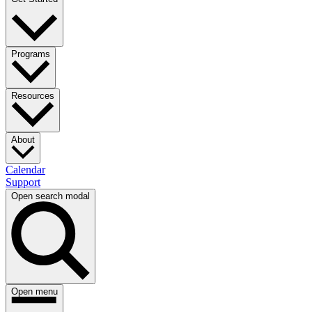
Programs​​​​‌ ‍ ​‍​‍‌‍ ‌ ​‍‌‍‍‌‌‍‌ ‌‍‍‌‌‍ ‍​‍​‍​ ‍‍​‍​‍‌ ​ ‌‍​‌‌‍ ‍‌‍‍‌‌ ‌​‌ ‍‌​‍ ‍‌‍‍‌‌‍ ​‍​‍​‍ ​​‍​‍‌‍‍​‌ ​‍‌‍‌‌‌‍‌‍​‍​‍​ ‍‍​‍​‍‌‍‍​‌ ‌​‌ ‌​‌ ​​​ ‍‍​‍ ​‍ ‌‍ ​‌‍ ‌‍​ ‌‍​‌‌‍ ​‌‍‍​‌‍ ‌ ​ ‌ ‌​​ ‍‍​ ​ ​ ​ ​ ​ ​ ​ ​‍ ‌‍‍‌‌‍ ‍‌ ‌​‌‍‌‌‌‍ ‍‌ ‌​​‍ ‌‍‌‌‌‍‌​‌‍‍‌‌ ‌​​‍ ‌‍ ‌‌‍ ‌‍‌​‌‍‌‌​ ‌‌ ​​‌ ​‍‌‍‌‌‌ ​ ‌‍‌‌‌‍ ‍‌ ‌​‌‍​‌‌ ‌​‌‍‍‌‌‍ ‌‍ ‍​ ‍ ‌‍‍‌‌‍‌​​ ‌‌ ​ ‌‍‍‌‌ ‌​‌‍‌‌‌​‍​‌‍‌‌‌‍​‌‌‍‌​‌‍‌‌‌ ​‍​ ‍ ‌ ‌​‌ ‍‌‌ ​​‌‍‌‌​ ‌‌‍‍​‌‍‌‌‌‍​‌‌‍‌​‌‍‌‌‌ ​‍​ ‍ ‌ ​​‌‍​‌‌ ‌​‌‍‍​​ ‌‌‍ ​‌‍‌‌‌‍‌‍‌ ‌​‌​ ‌‌‍‌‌‌‍ ‍‌ ‌‌‌ ​ ​‍‌‌​ ‌‌‌​​‍‌‌ ‌‍‍ ‌‍‌‌‌ ‍‌​‍‌‌​ ​ ‌​‌​​‍‌‌​ ​ ‌​‌​​‍‌‌​ ​‍​ ​‍​ ​ ‌‍‌​​ ‌​​ ​‌‌‍‌‌​ ‌​​ ​​​ ‌​‌‍‌‌‌‍‌​​ ​​​ ​​​‍‌‌​ ​‍​ ​‍​‍‌‌​ ‌‌‌​‌​​‍ ‍‌ ‌​‌‍‌‌‌ ‍​‌ ‌​​ ‌‍​‍‌‍​‌‌ ​ ‌‍‌‌‌‌‌‌‌ ​‍‌‍ ​​ ‌‌‍‍​‌ ‌​‌ ‌​‌ ​​​‍‌‌​ ​ ‌​​‌​‍‌‌​ ​‍‌​‌‍​‍‌‌​ ​‍‌​‌‍‌‍ ​‌‍ ‌‍​ ‌‍​‌‌‍ ​‌‍‍​‌‍ ‌ ​ ‌ ‌​​‍‌‌​ ​ ‌​​‌​ ​ ​ ​ ​ ​ ​ ​ ​‍‌‍‌‍‍‌‌‍‌​​ ‌‌ ​ ‌‍‍‌‌ ‌​‌‍‌‌‌​‍​‌‍‌‌‌‍​‌‌‍‌​‌‍‌‌‌ ​‍​‍‌‍‌ ‌​‌ ‍‌‌ ​​‌‍‌‌​ ‌‌‍‍​‌‍‌‌‌‍​‌‌‍‌​‌‍‌‌‌ ​‍​‍‌‍‌ ​​‌‍​‌‌ ‌​‌‍‍​​ ‌‌‍ ​‌‍‌‌‌‍‌‍‌ ‌​‌​ ‌‌‍‌‌‌‍ ‍‌ ‌‌‌ ​ ​‍‌‌​ ‌‌‌​​‍‌‌ ‌‍‍ ‌‍‌‌‌ ‍‌​‍‌‌​ ​ ‌​‌​​‍‌‌​ ​ ‌​‌​​‍‌‌​ ​‍​ ​‍​ ​ ‌‍‌​​ ‌​​ ​‌‌‍‌‌​ ‌​​ ​​​ ‌​‌‍‌‌‌‍‌​​ ​​​ ​​​‍‌‌​ ​‍​ ​‍​‍‌‌​ ‌‌‌​‌​​‍ ‍‌ ‌​‌‍‌‌‌ ‍​‌ ‌​​‍‌‍‌ ​​‌‍‌‌‌ ​‍‌ ​ ‌ ​​‌‍‌‌‌‍​ ‌ ‌​‌‍‍‌‌ ‌‍‌‍‌‌​ ‌‌ ​​‌ ‌‌‌‍​‍‌‍ ​‌‍‍‌‌ ​ ‌‍‍​‌‍‌‌‌‍‌​​‍​‍‌ ‌
Resources​​​​‌ ‍ ​‍​‍‌‍ ‌ ​‍‌‍‍‌‌‍‌ ‌‍‍‌‌‍ ‍​‍​‍​ ‍‍​‍​‍‌ ​ ‌‍​‌‌‍ ‍‌‍‍‌‌ ‌​‌ ‍‌​‍ ‍‌‍‍‌‌‍ ​‍​‍​‍ ​​‍​‍‌‍‍​‌ ​‍‌‍‌‌‌‍‌‍​‍​‍​ ‍‍​‍​‍‌‍‍​‌ ‌​‌ ‌​‌ ​​​ ‍‍​‍ ​‍ ‌‍ ​‌‍ ‌‍​ ‌‍​‌‌‍ ​‌‍‍​‌‍ ‌ ​ ‌ ‌​​ ‍‍​ ​ ​ ​ ​ ​ ​ ​ ​‍ ‌‍‍‌‌‍ ‍‌ ‌​‌‍‌‌‌‍ ‍‌ ‌​​‍ ‌‍‌‌‌‍‌​‌‍‍‌‌ ‌​​‍ ‌‍ ‌‌‍ ‌‍‌​‌‍‌‌​ ‌‌ ​​‌ ​‍‌‍‌‌‌ ​ ‌‍‌‌‌‍ ‍‌ ‌​‌‍​‌‌ ‌​‌‍‍‌‌‍ ‌‍ ‍​ ‍ ‌‍‍‌‌‍‌​​ ‌‌ ​ ‌‍‍‌‌ ‌​‌‍‌‌‌​‍​‌‍‌‌‌‍​‌‌‍‌​‌‍‌‌‌ ​‍​ ‍ ‌ ‌​‌ ‍‌‌ ​​‌‍‌‌​ ‌‌‍‍​‌‍‌‌‌‍​‌‌‍‌​‌‍‌‌‌ ​‍​ ‍ ‌ ​​‌‍​‌‌ ‌​‌‍‍​​ ‌‌‍ ​‌‍‌‌‌‍‌‍‌ ‌​‌​ ‌‌‍‌‌‌‍ ‍‌ ‌‌‌ ​ ​‍‌‌​ ‌‌‌​​‍‌‌ ‌‍‍ ‌‍‌‌‌ ‍‌​‍‌‌​ ​ ‌​‌​​‍‌‌​ ​ ‌​‌​​‍‌‌​ ​‍​ ​‍‌‍‌‍‌‍‌‍​ ‌​​ ‌‌‌‍‌‌​ ​ ‌‍‌‌‌‍​‌‌‍​ ​ ‍‌‌‍​ ​ ‍‌​‍‌‌​ ​‍​ ​‍​‍‌‌​ ‌‌‌​‌​​‍ ‍‌ ‌​‌‍‌‌‌ ‍​‌ ‌​​ ‌‍​‍‌‍​‌‌ ​ ‌‍‌‌‌‌‌‌‌ ​‍‌‍ ​​ ‌‌‍‍​‌ ‌​‌ ‌​‌ ​​​‍‌‌​ ​ ‌​​‌​‍‌‌​ ​‍‌​‌‍​‍‌‌​ ​‍‌​‌‍‌‍ ​‌‍ ‌‍​ ‌‍​‌‌‍ ​‌‍‍​‌‍ ‌ ​ ‌ ‌​​‍‌‌​ ​ ‌​​‌​ ​ ​ ​ ​ ​ ​ ​ ​‍‌‍‌‍‍‌‌‍‌​​ ‌‌ ​ ‌‍‍‌‌ ‌​‌‍‌‌‌​‍​‌‍‌‌‌‍​‌‌‍‌​‌‍‌‌‌ ​‍​‍‌‍‌ ‌​‌ ‍‌‌ ​​‌‍‌‌​ ‌‌‍‍​‌‍‌‌‌‍​‌‌‍‌​‌‍‌‌‌ ​‍​‍‌‍‌ ​​‌‍​‌‌ ‌​‌‍‍​​ ‌‌‍ ​‌‍‌‌‌‍‌‍‌ ‌​‌​ ‌‌‍‌‌‌‍ ‍‌ ‌‌‌ ​ ​‍‌‌​ ‌‌‌​​‍‌‌ ‌‍‍ ‌‍‌‌‌ ‍‌​‍‌‌​ ​ ‌​‌​​‍‌‌​ ​ ‌​‌​​‍‌‌​ ​‍​ ​‍‌‍‌‍‌‍‌‍​ ‌​​ ‌‌‌‍‌‌​ ​ ‌‍‌‌‌‍​‌‌‍​ ​ ‍‌‌‍​ ​ ‍‌​‍‌‌​ ​‍​ ​‍​‍‌‌​ ‌‌‌​‌​​‍ ‍‌ ‌​‌‍‌‌‌ ‍​‌ ‌​​‍‌‍‌ ​​‌‍‌‌‌ ​‍‌ ​ ‌ ​​‌‍‌‌‌‍​ ‌ ‌​‌‍‍‌‌ ‌‍‌‍‌‌​ ‌‌ ​​‌ ‌‌‌‍​‍‌‍ ​‌‍‍‌‌ ​ ‌‍‍​‌‍‌‌‌‍‌​​‍​‍‌ ‌
About​​​​‌ ‍ ​‍​‍‌‍ ‌ ​‍‌‍‍‌‌‍‌ ‌‍‍‌‌‍ ‍​‍​‍​ ‍‍​‍​‍‌ ​ ‌‍​‌‌‍ ‍‌‍‍‌‌ ‌​‌ ‍‌​‍ ‍‌‍‍‌‌‍ ​‍​‍​‍ ​​‍​‍‌‍‍​‌ ​‍‌‍‌‌‌‍‌‍​‍​‍​ ‍‍​‍​‍‌‍‍​‌ ‌​‌ ‌​‌ ​​​ ‍‍​‍ ​‍ ‌‍ ​‌‍ ‌‍​ ‌‍​‌‌‍ ​‌‍‍​‌‍ ‌ ​ ‌ ‌​​ ‍‍​ ​ ​ ​ ​ ​ ​ ​ ​‍ ‌‍‍‌‌‍ ‍‌ ‌​‌‍‌‌‌‍ ‍‌ ‌​​‍ ‌‍‌‌‌‍‌​‌‍‍‌‌ ‌​​‍ ‌‍ ‌‌‍ ‌‍‌​‌‍‌‌​ ‌‌ ​​‌ ​‍‌‍‌‌‌ ​ ‌‍‌‌‌‍ ‍‌ ‌​‌‍​‌‌ ‌​‌‍‍‌‌‍ ‌‍ ‍​ ‍ ‌‍‍‌‌‍‌​​ ‌‌ ​ ‌‍‍‌‌ ‌​‌‍‌‌‌​‍​‌‍‌‌‌‍​‌‌‍‌​‌‍‌‌‌ ​‍​ ‍ ‌ ‌​‌ ‍‌‌ ​​‌‍‌‌​ ‌‌‍‍​‌‍‌‌‌‍​‌‌‍‌​‌‍‌‌‌ ​‍​ ‍ ‌ ​​‌‍​‌‌ ‌​‌‍‍​​ ‌‌ ​‍‌‍‍‌‌‍‌ ‌‍‍​‌ ‌​‌​ ‌‌‍‌‌‌‍ ‍‌ ‌‌‌ ​ ​‍‌‌​ ‌‌‌​​‍‌‌ ‌‍‍ ‌‍‌‌‌ ‍‌​‍‌‌​ ​ ‌​‌​​‍‌‌​ ​ ‌​‌​​‍‌‌​ ​‍​ ​‍​ ​‌​ ‌​​ ​ ‌‍​ ​ ‌‍‌‍​ ​ ‌ ​ ‌ ‌‍​‌‌‍‌‍​ ‌‍‌‍‌​​‍‌‌​ ​‍​ ​‍​‍‌‌​ ‌‌‌​‌​​‍ ‍‌ ‌​‌‍‌‌‌ ‍​‌ ‌​​ ‌‍​‍‌‍​‌‌ ​ ‌‍‌‌‌‌‌‌‌ ​‍‌‍ ​​ ‌‌‍‍​‌ ‌​‌ ‌​‌ ​​​‍‌‌​ ​ ‌​​‌​‍‌‌​ ​‍‌​‌‍​‍‌‌​ ​‍‌​‌‍‌‍ ​‌‍ ‌‍​ ‌‍​‌‌‍ ​‌‍‍​‌‍ ‌ ​ ‌ ‌​​‍‌‌​ ​ ‌​​‌​ ​ ​ ​ ​ ​ ​ ​ ​‍‌‍‌‍‍‌‌‍‌​​ ‌‌ ​ ‌‍‍‌‌ ‌​‌‍‌‌‌​‍​‌‍‌‌‌‍​‌‌‍‌​‌‍‌‌‌ ​‍​‍‌‍‌ ‌​‌ ‍‌‌ ​​‌‍‌‌​ ‌‌‍‍​‌‍‌‌‌‍​‌‌‍‌​‌‍‌‌‌ ​‍​‍‌‍‌ ​​‌‍​‌‌ ‌​‌‍‍​​ ‌‌ ​‍‌‍‍‌‌‍‌ ‌‍‍​‌ ‌​‌​ ‌‌‍‌‌‌‍ ‍‌ ‌‌‌ ​ ​‍‌‌​ ‌‌‌​​‍‌‌ ‌‍‍ ‌‍‌‌‌ ‍‌​‍‌‌​ ​ ‌​‌​​‍‌‌​ ​ ‌​‌​​‍‌‌​ ​‍​ ​‍​ ​‌​ ‌​​ ​ ‌‍​ ​ ‌‍‌‍​ ​ ‌ ​ ‌ ‌‍​‌‌‍‌‍​ ‌‍‌‍‌​​‍‌‌​ ​‍​ ​‍​‍‌‌​ ‌‌‌​‌​​‍ ‍‌ ‌​‌‍‌‌‌ ‍​‌ ‌​​‍‌‍‌ ​​‌‍‌‌‌ ​‍‌ ​ ‌ ​​‌‍‌‌‌‍​ ‌ ‌​‌‍‍‌‌ ‌‍‌‍‌‌​ ‌‌ ​​‌ ‌‌‌‍​‍‌‍ ​‌‍‍‌‌ ​ ‌‍‍​‌‍‌‌‌‍‌​​‍​‍‌ ‌
Calendar​​​​‌ ‍ ​‍​‍‌‍ ‌ ​‍‌‍‍‌‌‍‌ ‌‍‍‌‌‍ ‍​‍​‍​ ‍‍​‍​‍‌ ​ ‌‍​‌‌‍ ‍‌‍‍‌‌ ‌​‌ ‍‌​‍ ‍‌‍‍‌‌‍ ​‍​‍​‍ ​​‍​‍‌‍‍​‌ ​‍‌‍‌‌‌‍‌‍​‍​‍​ ‍‍​‍​‍‌‍‍​‌ ‌​‌ ‌​‌ ​​​ ‍‍​‍ ​‍ ‌‍ ​‌‍ ‌‍​ ‌‍​‌‌‍ ​‌‍‍​‌‍ ‌ ​ ‌ ‌​​ ‍‍​ ​ ​ ​ ​ ​ ​ ​ ​‍ ‌‍‍‌‌‍ ‍‌ ‌​‌‍‌‌‌‍ ‍‌ ‌​​‍ ‌‍‌‌‌‍‌​‌‍‍‌‌ ‌​​‍ ‌‍ ‌‌‍ ‌‍‌​‌‍‌‌​ ‌‌ ​​‌ ​‍‌‍‌‌‌ ​ ‌‍‌‌‌‍ ‍‌ ‌​‌‍​‌‌ ‌​‌‍‍‌‌‍ ‌‍ ‍​ ‍ ‌‍‍‌‌‍‌​​ ‌‌ ​ ‌‍‍‌‌ ‌​‌‍‌‌‌​‍​‌‍‌‌‌‍​‌‌‍‌​‌‍‌‌‌ ​‍​ ‍ ‌ ‌​‌ ‍‌‌ ​​‌‍‌‌​ ‌‌‍‍​‌‍‌‌‌‍​‌‌‍‌​‌‍‌‌‌ ​‍​ ‍ ‌ ​​‌‍​‌‌ ‌​‌‍‍​​ ‌‌ ​‍‌‍‍‌‌‍‌ ‌‍‍​‌ ‌​‌​ ‌‌‍‌‌‌‍ ‍‌ ‌‌‌ ​ ​‍‌‌​ ‌‌‌​​‍‌‌ ‌‍‍ ‌‍‌‌‌ ‍‌​‍‌‌​ ​ ‌​‌​​‍‌‌​ ​ ‌​‌​​‍‌‌​ ​‍​ ​‍​ ‍​​ ​‌​ ​‍​ ‌ ​ ​​​ ​‍​ ​‍‌‍‌‍​ ‌​​ ‍​​ ​‍​ ​​​‍‌‌​ ​‍​ ​‍​‍‌‌​ ‌‌‌​‌​​‍ ‍‌ ‌​‌‍‌‌‌ ‍​‌ ‌​​ ‌‍​‍‌‍​‌‌ ​ ‌‍‌‌‌‌‌‌‌ ​‍‌‍ ​​ ‌‌‍‍​‌ ‌​‌ ‌​‌ ​​​‍‌‌​ ​ ‌​​‌​‍‌‌​ ​‍‌​‌‍​‍‌‌​ ​‍‌​‌‍‌‍ ​‌‍ ‌‍​ ‌‍​‌‌‍ ​‌‍‍​‌‍ ‌ ​ ‌ ‌​​‍‌‌​ ​ ‌​​‌​ ​ ​ ​ ​ ​ ​ ​ ​‍‌‍‌‍‍‌‌‍‌​​ ‌‌ ​ ‌‍‍‌‌ ‌​‌‍‌‌‌​‍​‌‍‌‌‌‍​‌‌‍‌​‌‍‌‌‌ ​‍​‍‌‍‌ ‌​‌ ‍‌‌ ​​‌‍‌‌​ ‌‌‍‍​‌‍‌‌‌‍​‌‌‍‌​‌‍‌‌‌ ​‍​‍‌‍‌ ​​‌‍​‌‌ ‌​‌‍‍​​ ‌‌ ​‍‌‍‍‌‌‍‌ ‌‍‍​‌ ‌​‌​ ‌‌‍‌‌‌‍ ‍‌ ‌‌‌ ​ ​‍‌‌​ ‌‌‌​​‍‌‌ ‌‍‍ ‌‍‌‌‌ ‍‌​‍‌‌​ ​ ‌​‌​​‍‌‌​ ​ ‌​‌​​‍‌‌​ ​‍​ ​‍​ ‍​​ ​‌​ ​‍​ ‌ ​ ​​​ ​‍​ ​‍‌‍‌‍​ ‌​​ ‍​​ ​‍​ ​​​‍‌‌​ ​‍​ ​‍​‍‌‌​ ‌‌‌​‌​​‍ ‍‌ ‌​‌‍‌‌‌ ‍​‌ ‌​​‍‌‍‌ ​​‌‍‌‌‌ ​‍‌ ​ ‌ ​​‌‍‌‌‌‍​ ‌ ‌​‌‍‍‌‌ ‌‍‌‍‌‌​ ‌‌ ​​‌ ‌‌‌‍​‍‌‍ ​‌‍‍‌‌ ​ ‌‍‍​‌‍‌‌‌‍‌​​‍​‍‌ ‌
Support​​​​‌ ‍ ​‍​‍‌‍ ‌ ​‍‌‍‍‌‌‍‌ ‌‍‍‌‌‍ ‍​‍​‍​ ‍‍​‍​‍‌ ​ ‌‍​‌‌‍ ‍‌‍‍‌‌ ‌​‌ ‍‌​‍ ‍‌‍‍‌‌‍ ​‍​‍​‍ ​​‍​‍‌‍‍​‌ ​‍‌‍‌‌‌‍‌‍​‍​‍​ ‍‍​‍​‍‌‍‍​‌ ‌​‌ ‌​‌ ​​​ ‍‍​‍ ​‍ ‌‍ ​‌‍ ‌‍​ ‌‍​‌‌‍ ​‌‍‍​‌‍ ‌ ​ ‌ ‌​​ ‍‍​ ​ ​ ​ ​ ​ ​ ​ ​‍ ‌‍‍‌‌‍ ‍‌ ‌​‌‍‌‌‌‍ ‍‌ ‌​​‍ ‌‍‌‌‌‍‌​‌‍‍‌‌ ‌​​‍ ‌‍ ‌‌‍ ‌‍‌​‌‍‌‌​ ‌‌ ​​‌ ​‍‌‍‌‌‌ ​ ‌‍‌‌‌‍ ‍‌ ‌​‌‍​‌‌ ‌​‌‍‍‌‌‍ ‌‍ ‍​ ‍ ‌‍‍‌‌‍‌​​ ‌‌ ​ ‌‍‍‌‌ ‌​‌‍‌‌‌​‍​‌‍‌‌‌‍​‌‌‍‌​‌‍‌‌‌ ​‍​ ‍ ‌ ‌​‌ ‍‌‌ ​​‌‍‌‌​ ‌‌‍‍​‌‍‌‌‌‍​‌‌‍‌​‌‍‌‌‌ ​‍​ ‍ ‌ ​​‌‍​‌‌ ‌​‌‍‍​​ ‌‌ ​‍‌‍‍‌‌‍‌ ‌‍‍​‌ ‌​‌​ ‌‌‍‌‌‌‍ ‍‌ ‌‌‌ ​ ​‍‌‌​ ‌‌‌​​‍‌‌ ‌‍‍ ‌‍‌‌‌ ‍‌​‍‌‌​ ​ ‌​‌​​‍‌‌​ ​ ‌​‌​​‍‌‌​ ​‍​ ​‍​ ‍​​ ​‍​ ‌ ‌‍‌‌​ ​‌‌‍​‍‌‍‌​​ ‍‌​ ‌​‌‍​ ​ ‌ ​ ‌ ​‍‌‌​ ​‍​ ​‍​‍‌‌​ ‌‌‌​‌​​‍ ‍‌ ‌​‌‍‌‌‌ ‍​‌ ‌​​ ‌‍​‍‌‍​‌‌ ​ ‌‍‌‌‌‌‌‌‌ ​‍‌‍ ​​ ‌‌‍‍​‌ ‌​‌ ‌​‌ ​​​‍‌‌​ ​ ‌​​‌​‍‌‌​ ​‍‌​‌‍​‍‌‌​ ​‍‌​‌‍‌‍ ​‌‍ ‌‍​ ‌‍​‌‌‍ ​‌‍‍​‌‍ ‌ ​ ‌ ‌​​‍‌‌​ ​ ‌​​‌​ ​ ​ ​ ​ ​ ​ ​ ​‍‌‍‌‍‍‌‌‍‌​​ ‌‌ ​ ‌‍‍‌‌ ‌​‌‍‌‌‌​‍​‌‍‌‌‌‍​‌‌‍‌​‌‍‌‌‌ ​‍​‍‌‍‌ ‌​‌ ‍‌‌ ​​‌‍‌‌​ ‌‌‍‍​‌‍‌‌‌‍​‌‌‍‌​‌‍‌‌‌ ​‍​‍‌‍‌ ​​‌‍​‌‌ ‌​‌‍‍​​ ‌‌ ​‍‌‍‍‌‌‍‌ ‌‍‍​‌ ‌​‌​ ‌‌‍‌‌‌‍ ‍‌ ‌‌‌ ​ ​‍‌‌​ ‌‌‌​​‍‌‌ ‌‍‍ ‌‍‌‌‌ ‍‌​‍‌‌​ ​ ‌​‌​​‍‌‌​ ​ ‌​‌​​‍‌‌​ ​‍​ ​‍​ ‍​​ ​‍​ ‌ ‌‍‌‌​ ​‌‌‍​‍‌‍‌​​ ‍‌​ ‌​‌‍​ ​ ‌ ​ ‌ ​‍‌‌​ ​‍​ ​‍​‍‌‌​ ‌‌‌​‌​​‍ ‍‌ ‌​‌‍‌‌‌ ‍​‌ ‌​​‍‌‍‌ ​​‌‍‌‌‌ ​‍‌ ​ ‌ ​​‌‍‌‌‌‍​ ‌ ‌​‌‍‍‌‌ ‌‍‌‍‌‌​ ‌‌ ​​‌ ‌‌‌‍​‍‌‍ ​‌‍‍‌‌ ​ ‌‍‍​‌‍‌‌‌‍‌​​‍​‍‌ ‌
Open search modal
Open menu