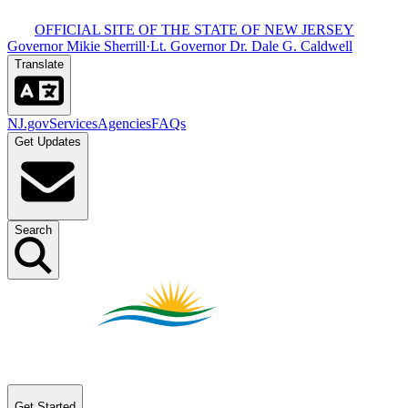
OFFICIAL SITE OF THE STATE OF NEW JERSEY​​​​‌ ‍ ​‍​‍‌‍ ‌ ​‍‌‍‍‌‌‍‌ ‌‍‍‌‌‍ ‍​‍​‍​ ‍‍​‍​‍‌ ​ ‌‍​‌‌‍ ‍‌‍‍‌‌ ‌​‌ ‍‌​‍ ‍‌‍‍‌‌‍ ​‍​‍​‍ ​​‍​‍‌‍‍​‌ ​‍‌‍‌‌‌‍‌‍​‍​‍​ ‍‍​‍​‍‌‍‍​‌ ‌​‌ ‌​‌ ​​​ ‍‍​‍ ​‍ ‌‍ ​‌‍ ‌‍​ ‌‍​‌‌‍ ​‌‍‍​‌‍ ‌ ​ ‌ ‌​​ ‍‍​ ​ ​ ​ ​ ​ ​ ​ ​‍ ‌‍‍‌‌‍ ‍‌ ‌​‌‍‌‌‌‍ ‍‌ ‌​​‍ ‌‍‌‌‌‍‌​‌‍‍‌‌ ‌​​‍ ‌‍ ‌‌‍ ‌‍‌​‌‍‌‌​ ‌‌ ​​‌ ​‍‌‍‌‌‌ ​ ‌‍‌‌‌‍ ‍‌ ‌​‌‍​‌‌ ‌​‌‍‍‌‌‍ ‌‍ ‍​ ‍ ‌‍‍‌‌‍‌​​ ‌‌‍ ‍‌‍‍‍‌​‌ ‌‍ ‌ ‌‍‌​ ​‌‍​‌‌ ‍‌‌‍ ‌ ‌‌‌ ‌​​ ‍ ‌ ‌​‌ ‍‌‌ ​​‌‍‌‌​ ‌‌‍ ‍‌‍‍‍‌‍ ​‌‍​‌‌ ‍‌‌‍ ‌ ‌‌‌ ‌​​ ‍ ‌ ​​‌‍​‌‌ ‌​‌‍‍​​ ‌‌‍‍​‌‍‌‌‌‍​‌‌‍‌​‌‍‌‌‌ ​‍​‍ ‍‌ ​ ‌‍‌‌‌‍​‌‌‍ ​​‍ ‍‌ ‌​‌‍‌‌‌ ‍​‌ ‌​​ ‌‍​‍‌‍​‌‌ ​ ‌‍‌‌‌‌‌‌‌ ​‍‌‍ ​​ ‌‌‍‍​‌ ‌​‌ ‌​‌ ​​​‍‌‌​ ​ ‌​​‌​‍‌‌​ ​‍‌​‌‍​‍‌‌​ ​‍‌​‌‍‌‍ ​‌‍ ‌‍​ ‌‍​‌‌‍ ​‌‍‍​‌‍ ‌ ​ ‌ ‌​​‍‌‌​ ​ ‌​​‌​ ​ ​ ​ ​ ​ ​ ​ ​‍‌‍‌‍‍‌‌‍‌​​ ‌‌‍ ‍‌‍‍‍‌​‌ ‌‍ ‌ ‌‍‌​ ​‌‍​‌‌ ‍‌‌‍ ‌ ‌‌‌ ‌​​‍‌‍‌ ‌​‌ ‍‌‌ ​​‌‍‌‌​ ‌‌‍ ‍‌‍‍‍‌‍ ​‌‍​‌‌ ‍‌‌‍ ‌ ‌‌‌ ‌​​‍‌‍‌ ​​‌‍​‌‌ ‌​‌‍‍​​ ‌‌‍‍​‌‍‌‌‌‍​‌‌‍‌​‌‍‌‌‌ ​‍​‍ ‍‌ ​ ‌‍‌‌‌‍​‌‌‍ ​​‍ ‍‌ ‌​‌‍‌‌‌ ‍​‌ ‌​​‍‌‍‌ ​​‌‍‌‌‌ ​‍‌ ​ ‌ ​​‌‍‌‌‌‍​ ‌ ‌​‌‍‍‌‌ ‌‍‌‍‌‌​ ‌‌ ​​‌ ‌‌‌‍​‍‌‍ ​‌‍‍‌‌ ​ ‌‍‍​‌‍‌‌‌‍‌​​‍​‍‌ ‌
Governor Mikie Sherrill​​​​‌ ‍ ​‍​‍‌‍ ‌ ​‍‌‍‍‌‌‍‌ ‌‍‍‌‌‍ ‍​‍​‍​ ‍‍​‍​‍‌ ​ ‌‍​‌‌‍ ‍‌‍‍‌‌ ‌​‌ ‍‌​‍ ‍‌‍‍‌‌‍ ​‍​‍​‍ ​​‍​‍‌‍‍​‌ ​‍‌‍‌‌‌‍‌‍​‍​‍​ ‍‍​‍​‍‌‍‍​‌ ‌​‌ ‌​‌ ​​​ ‍‍​‍ ​‍ ‌‍ ​‌‍ ‌‍​ ‌‍​‌‌‍ ​‌‍‍​‌‍ ‌ ​ ‌ ‌​​ ‍‍​ ​ ​ ​ ​ ​ ​ ​ ​‍ ‌‍‍‌‌‍ ‍‌ ‌​‌‍‌‌‌‍ ‍‌ ‌​​‍ ‌‍‌‌‌‍‌​‌‍‍‌‌ ‌​​‍ ‌‍ ‌‌‍ ‌‍‌​‌‍‌‌​ ‌‌ ​​‌ ​‍‌‍‌‌‌ ​ ‌‍‌‌‌‍ ‍‌ ‌​‌‍​‌‌ ‌​‌‍‍‌‌‍ ‌‍ ‍​ ‍ ‌‍‍‌‌‍‌​​ ‌‌‍ ‍‌‍‍‍‌​‌ ‌‍ ‌ ‌‍‌​ ​‌‍​‌‌ ‍‌‌‍ ‌ ‌‌‌ ‌​​ ‍ ‌ ‌​‌ ‍‌‌ ​​‌‍‌‌​ ‌‌‍ ‍‌‍‍‍‌‍ ​‌‍​‌‌ ‍‌‌‍ ‌ ‌‌‌ ‌​​ ‍ ‌ ​​‌‍​‌‌ ‌​‌‍‍​​ ‌‌‍‍​‌‍‌‌‌‍​‌‌‍‌​‌‍‌‌‌ ​‍​‍ ‍‌‍ ​‌‍‌‌‌‍​‌‌‍‌​‌‍‌‌‌ ​‍‌ ​ ​‍ ‍‌‍‌ ‌‍ ‌ ‌‍‌‍‌‌‌ ​‍‌‍ ‍‌‍ ‌ ​‍​ ‌‍​‍‌‍​‌‌ ​ ‌‍‌‌‌‌‌‌‌ ​‍‌‍ ​​ ‌‌‍‍​‌ ‌​‌ ‌​‌ ​​​‍‌‌​ ​ ‌​​‌​‍‌‌​ ​‍‌​‌‍​‍‌‌​ ​‍‌​‌‍‌‍ ​‌‍ ‌‍​ ‌‍​‌‌‍ ​‌‍‍​‌‍ ‌ ​ ‌ ‌​​‍‌‌​ ​ ‌​​‌​ ​ ​ ​ ​ ​ ​ ​ ​‍‌‍‌‍‍‌‌‍‌​​ ‌‌‍ ‍‌‍‍‍‌​‌ ‌‍ ‌ ‌‍‌​ ​‌‍​‌‌ ‍‌‌‍ ‌ ‌‌‌ ‌​​‍‌‍‌ ‌​‌ ‍‌‌ ​​‌‍‌‌​ ‌‌‍ ‍‌‍‍‍‌‍ ​‌‍​‌‌ ‍‌‌‍ ‌ ‌‌‌ ‌​​‍‌‍‌ ​​‌‍​‌‌ ‌​‌‍‍​​ ‌‌‍‍​‌‍‌‌‌‍​‌‌‍‌​‌‍‌‌‌ ​‍​‍ ‍‌‍ ​‌‍‌‌‌‍​‌‌‍‌​‌‍‌‌‌ ​‍‌ ​ ​‍ ‍‌‍‌ ‌‍ ‌ ‌‍‌‍‌‌‌ ​‍‌‍ ‍‌‍ ‌ ​‍​‍‌‍‌ ​​‌‍‌‌‌ ​‍‌ ​ ‌ ​​‌‍‌‌‌‍​ ‌ ‌​‌‍‍‌‌ ‌‍‌‍‌‌​ ‌‌ ​​‌ ‌‌‌‍​‍‌‍ ​‌‍‍‌‌ ​ ‌‍‍​‌‍‌‌‌‍‌​​‍​‍‌ ‌
·
Lt. Governor Dr. Dale G. Caldwell​​​​‌ ‍ ​‍​‍‌‍ ‌ ​‍‌‍‍‌‌‍‌ ‌‍‍‌‌‍ ‍​‍​‍​ ‍‍​‍​‍‌ ​ ‌‍​‌‌‍ ‍‌‍‍‌‌ ‌​‌ ‍‌​‍ ‍‌‍‍‌‌‍ ​‍​‍​‍ ​​‍​‍‌‍‍​‌ ​‍‌‍‌‌‌‍‌‍​‍​‍​ ‍‍​‍​‍‌‍‍​‌ ‌​‌ ‌​‌ ​​​ ‍‍​‍ ​‍ ‌‍ ​‌‍ ‌‍​ ‌‍​‌‌‍ ​‌‍‍​‌‍ ‌ ​ ‌ ‌​​ ‍‍​ ​ ​ ​ ​ ​ ​ ​ ​‍ ‌‍‍‌‌‍ ‍‌ ‌​‌‍‌‌‌‍ ‍‌ ‌​​‍ ‌‍‌‌‌‍‌​‌‍‍‌‌ ‌​​‍ ‌‍ ‌‌‍ ‌‍‌​‌‍‌‌​ ‌‌ ​​‌ ​‍‌‍‌‌‌ ​ ‌‍‌‌‌‍ ‍‌ ‌​‌‍​‌‌ ‌​‌‍‍‌‌‍ ‌‍ ‍​ ‍ ‌‍‍‌‌‍‌​​ ‌‌‍ ‍‌‍‍‍‌​‌ ‌‍ ‌ ‌‍‌​ ​‌‍​‌‌ ‍‌‌‍ ‌ ‌‌‌ ‌​​ ‍ ‌ ‌​‌ ‍‌‌ ​​‌‍‌‌​ ‌‌‍ ‍‌‍‍‍‌‍ ​‌‍​‌‌ ‍‌‌‍ ‌ ‌‌‌ ‌​​ ‍ ‌ ​​‌‍​‌‌ ‌​‌‍‍​​ ‌‌‍‍​‌‍‌‌‌‍​‌‌‍‌​‌‍‌‌‌ ​‍​‍ ‍‌‍ ​‌‍‌‌‌‍​‌‌‍‌​‌‍‌‌‌ ​‍‌ ​ ​‍ ‍‌‍ ​‌ ‌​‌​‌ ‌‍ ‌ ‌‍‌‍‌‌‌ ​‍‌‍ ‍‌‍ ‌ ​‍​ ‌‍​‍‌‍​‌‌ ​ ‌‍‌‌‌‌‌‌‌ ​‍‌‍ ​​ ‌‌‍‍​‌ ‌​‌ ‌​‌ ​​​‍‌‌​ ​ ‌​​‌​‍‌‌​ ​‍‌​‌‍​‍‌‌​ ​‍‌​‌‍‌‍ ​‌‍ ‌‍​ ‌‍​‌‌‍ ​‌‍‍​‌‍ ‌ ​ ‌ ‌​​‍‌‌​ ​ ‌​​‌​ ​ ​ ​ ​ ​ ​ ​ ​‍‌‍‌‍‍‌‌‍‌​​ ‌‌‍ ‍‌‍‍‍‌​‌ ‌‍ ‌ ‌‍‌​ ​‌‍​‌‌ ‍‌‌‍ ‌ ‌‌‌ ‌​​‍‌‍‌ ‌​‌ ‍‌‌ ​​‌‍‌‌​ ‌‌‍ ‍‌‍‍‍‌‍ ​‌‍​‌‌ ‍‌‌‍ ‌ ‌‌‌ ‌​​‍‌‍‌ ​​‌‍​‌‌ ‌​‌‍‍​​ ‌‌‍‍​‌‍‌‌‌‍​‌‌‍‌​‌‍‌‌‌ ​‍​‍ ‍‌‍ ​‌‍‌‌‌‍​‌‌‍‌​‌‍‌‌‌ ​‍‌ ​ ​‍ ‍‌‍ ​‌ ‌​‌​‌ ‌‍ ‌ ‌‍‌‍‌‌‌ ​‍‌‍ ‍‌‍ ‌ ​‍​‍‌‍‌ ​​‌‍‌‌‌ ​‍‌ ​ ‌ ​​‌‍‌‌‌‍​ ‌ ‌​‌‍‍‌‌ ‌‍‌‍‌‌​ ‌‌ ​​‌ ‌‌‌‍​‍‌‍ ​‌‍‍‌‌ ​ ‌‍‍​‌‍‌‌‌‍‌​​‍​‍‌ ‌
Translate​​​​‌ ‍ ​‍​‍‌‍ ‌ ​‍‌‍‍‌‌‍‌ ‌‍‍‌‌‍ ‍​‍​‍​ ‍‍​‍​‍‌ ​ ‌‍​‌‌‍ ‍‌‍‍‌‌ ‌​‌ ‍‌​‍ ‍‌‍‍‌‌‍ ​‍​‍​‍ ​​‍​‍‌‍‍​‌ ​‍‌‍‌‌‌‍‌‍​‍​‍​ ‍‍​‍​‍‌‍‍​‌ ‌​‌ ‌​‌ ​​​ ‍‍​‍ ​‍ ‌‍ ​‌‍ ‌‍​ ‌‍​‌‌‍ ​‌‍‍​‌‍ ‌ ​ ‌ ‌​​ ‍‍​ ​ ​ ​ ​ ​ ​ ​ ​‍ ‌‍‍‌‌‍ ‍‌ ‌​‌‍‌‌‌‍ ‍‌ ‌​​‍ ‌‍‌‌‌‍‌​‌‍‍‌‌ ‌​​‍ ‌‍ ‌‌‍ ‌‍‌​‌‍‌‌​ ‌‌ ​​‌ ​‍‌‍‌‌‌ ​ ‌‍‌‌‌‍ ‍‌ ‌​‌‍​‌‌ ‌​‌‍‍‌‌‍ ‌‍ ‍​ ‍ ‌‍‍‌‌‍‌​​ ‌‌‍ ‍‌‍‍‍‌​‌ ‌‍ ‌ ‌‍‌​ ​‌‍​‌‌ ‍‌‌‍ ‌ ‌‌‌ ‌​​ ‍ ‌ ‌​‌ ‍‌‌ ​​‌‍‌‌​ ‌‌‍ ‍‌‍‍‍‌‍ ​‌‍​‌‌ ‍‌‌‍ ‌ ‌‌‌ ‌​​ ‍ ‌ ​​‌‍​‌‌ ‌​‌‍‍​​ ‌‌‍‍​‌‍‌‌‌‍​‌‌‍‌​‌‍‌‌‌ ​‍​‍ ‍‌ ‌​‌ ​‍‌‍​‌‌‍ ‍‌ ​ ‌‍ ​‌‍​‌‌ ‌​‌‍‍‌‌‍ ‌‍ ‍‌ ​ ​‍ ‍‌‍​‍‌ ‌​‌‍ ‍​ ‌‍​‍‌‍​‌‌ ​ ‌‍‌‌‌‌‌‌‌ ​‍‌‍ ​​ ‌‌‍‍​‌ ‌​‌ ‌​‌ ​​​‍‌‌​ ​ ‌​​‌​‍‌‌​ ​‍‌​‌‍​‍‌‌​ ​‍‌​‌‍‌‍ ​‌‍ ‌‍​ ‌‍​‌‌‍ ​‌‍‍​‌‍ ‌ ​ ‌ ‌​​‍‌‌​ ​ ‌​​‌​ ​ ​ ​ ​ ​ ​ ​ ​‍‌‍‌‍‍‌‌‍‌​​ ‌‌‍ ‍‌‍‍‍‌​‌ ‌‍ ‌ ‌‍‌​ ​‌‍​‌‌ ‍‌‌‍ ‌ ‌‌‌ ‌​​‍‌‍‌ ‌​‌ ‍‌‌ ​​‌‍‌‌​ ‌‌‍ ‍‌‍‍‍‌‍ ​‌‍​‌‌ ‍‌‌‍ ‌ ‌‌‌ ‌​​‍‌‍‌ ​​‌‍​‌‌ ‌​‌‍‍​​ ‌‌‍‍​‌‍‌‌‌‍​‌‌‍‌​‌‍‌‌‌ ​‍​‍ ‍‌ ‌​‌ ​‍‌‍​‌‌‍ ‍‌ ​ ‌‍ ​‌‍​‌‌ ‌​‌‍‍‌‌‍ ‌‍ ‍‌ ​ ​‍ ‍‌‍​‍‌ ‌​‌‍ ‍​‍‌‍‌ ​​‌‍‌‌‌ ​‍‌ ​ ‌ ​​‌‍‌‌‌‍​ ‌ ‌​‌‍‍‌‌ ‌‍‌‍‌‌​ ‌‌ ​​‌ ‌‌‌‍​‍‌‍ ​‌‍‍‌‌ ​ ‌‍‍​‌‍‌‌‌‍‌​​‍​‍‌ ‌
NJ.gov​​​​‌ ‍ ​‍​‍‌‍ ‌ ​‍‌‍‍‌‌‍‌ ‌‍‍‌‌‍ ‍​‍​‍​ ‍‍​‍​‍‌ ​ ‌‍​‌‌‍ ‍‌‍‍‌‌ ‌​‌ ‍‌​‍ ‍‌‍‍‌‌‍ ​‍​‍​‍ ​​‍​‍‌‍‍​‌ ​‍‌‍‌‌‌‍‌‍​‍​‍​ ‍‍​‍​‍‌‍‍​‌ ‌​‌ ‌​‌ ​​​ ‍‍​‍ ​‍ ‌‍ ​‌‍ ‌‍​ ‌‍​‌‌‍ ​‌‍‍​‌‍ ‌ ​ ‌ ‌​​ ‍‍​ ​ ​ ​ ​ ​ ​ ​ ​‍ ‌‍‍‌‌‍ ‍‌ ‌​‌‍‌‌‌‍ ‍‌ ‌​​‍ ‌‍‌‌‌‍‌​‌‍‍‌‌ ‌​​‍ ‌‍ ‌‌‍ ‌‍‌​‌‍‌‌​ ‌‌ ​​‌ ​‍‌‍‌‌‌ ​ ‌‍‌‌‌‍ ‍‌ ‌​‌‍​‌‌ ‌​‌‍‍‌‌‍ ‌‍ ‍​ ‍ ‌‍‍‌‌‍‌​​ ‌‌‍ ‍‌‍‍‍‌​‌ ‌‍ ‌ ‌‍‌​ ​‌‍​‌‌ ‍‌‌‍ ‌ ‌‌‌ ‌​​ ‍ ‌ ‌​‌ ‍‌‌ ​​‌‍‌‌​ ‌‌‍ ‍‌‍‍‍‌‍ ​‌‍​‌‌ ‍‌‌‍ ‌ ‌‌‌ ‌​​ ‍ ‌ ​​‌‍​‌‌ ‌​‌‍‍​​ ‌‌‍‍​‌‍‌‌‌‍​‌‌‍‌​‌‍‌‌‌ ​‍​‍ ‍‌‍ ​‌‍‍‌‌‍ ‍‌‍‍ ‌ ​ ​‍‌‌​ ‌‌‌​​‍‌‌ ‌‍‍ ‌‍‌‌‌ ‍‌​‍‌‌​ ​ ‌​‌​​‍‌‌​ ​ ‌​‌​​‍‌‌​ ​‍​ ​‍​ ​‍‌‍‌‍‌‍​ ‌‍​ ​ ​ ‌‍​‍​ ‍​‌‍‌‌​ ​​​ ​ ‌‍​‍​ ​​​‍‌‌​ ​‍​ ​‍​‍‌‌​ ‌‌‌​‌​​‍ ‍‌ ‌​‌‍‌‌‌ ‍​‌ ‌​​ ‌‍​‍‌‍​‌‌ ​ ‌‍‌‌‌‌‌‌‌ ​‍‌‍ ​​ ‌‌‍‍​‌ ‌​‌ ‌​‌ ​​​‍‌‌​ ​ ‌​​‌​‍‌‌​ ​‍‌​‌‍​‍‌‌​ ​‍‌​‌‍‌‍ ​‌‍ ‌‍​ ‌‍​‌‌‍ ​‌‍‍​‌‍ ‌ ​ ‌ ‌​​‍‌‌​ ​ ‌​​‌​ ​ ​ ​ ​ ​ ​ ​ ​‍‌‍‌‍‍‌‌‍‌​​ ‌‌‍ ‍‌‍‍‍‌​‌ ‌‍ ‌ ‌‍‌​ ​‌‍​‌‌ ‍‌‌‍ ‌ ‌‌‌ ‌​​‍‌‍‌ ‌​‌ ‍‌‌ ​​‌‍‌‌​ ‌‌‍ ‍‌‍‍‍‌‍ ​‌‍​‌‌ ‍‌‌‍ ‌ ‌‌‌ ‌​​‍‌‍‌ ​​‌‍​‌‌ ‌​‌‍‍​​ ‌‌‍‍​‌‍‌‌‌‍​‌‌‍‌​‌‍‌‌‌ ​‍​‍ ‍‌‍ ​‌‍‍‌‌‍ ‍‌‍‍ ‌ ​ ​‍‌‌​ ‌‌‌​​‍‌‌ ‌‍‍ ‌‍‌‌‌ ‍‌​‍‌‌​ ​ ‌​‌​​‍‌‌​ ​ ‌​‌​​‍‌‌​ ​‍​ ​‍​ ​‍‌‍‌‍‌‍​ ‌‍​ ​ ​ ‌‍​‍​ ‍​‌‍‌‌​ ​​​ ​ ‌‍​‍​ ​​​‍‌‌​ ​‍​ ​‍​‍‌‌​ ‌‌‌​‌​​‍ ‍‌ ‌​‌‍‌‌‌ ‍​‌ ‌​​‍‌‍‌ ​​‌‍‌‌‌ ​‍‌ ​ ‌ ​​‌‍‌‌‌‍​ ‌ ‌​‌‍‍‌‌ ‌‍‌‍‌‌​ ‌‌ ​​‌ ‌‌‌‍​‍‌‍ ​‌‍‍‌‌ ​ ‌‍‍​‌‍‌‌‌‍‌​​‍​‍‌ ‌
Services​​​​‌ ‍ ​‍​‍‌‍ ‌ ​‍‌‍‍‌‌‍‌ ‌‍‍‌‌‍ ‍​‍​‍​ ‍‍​‍​‍‌ ​ ‌‍​‌‌‍ ‍‌‍‍‌‌ ‌​‌ ‍‌​‍ ‍‌‍‍‌‌‍ ​‍​‍​‍ ​​‍​‍‌‍‍​‌ ​‍‌‍‌‌‌‍‌‍​‍​‍​ ‍‍​‍​‍‌‍‍​‌ ‌​‌ ‌​‌ ​​​ ‍‍​‍ ​‍ ‌‍ ​‌‍ ‌‍​ ‌‍​‌‌‍ ​‌‍‍​‌‍ ‌ ​ ‌ ‌​​ ‍‍​ ​ ​ ​ ​ ​ ​ ​ ​‍ ‌‍‍‌‌‍ ‍‌ ‌​‌‍‌‌‌‍ ‍‌ ‌​​‍ ‌‍‌‌‌‍‌​‌‍‍‌‌ ‌​​‍ ‌‍ ‌‌‍ ‌‍‌​‌‍‌‌​ ‌‌ ​​‌ ​‍‌‍‌‌‌ ​ ‌‍‌‌‌‍ ‍‌ ‌​‌‍​‌‌ ‌​‌‍‍‌‌‍ ‌‍ ‍​ ‍ ‌‍‍‌‌‍‌​​ ‌‌‍ ‍‌‍‍‍‌​‌ ‌‍ ‌ ‌‍‌​ ​‌‍​‌‌ ‍‌‌‍ ‌ ‌‌‌ ‌​​ ‍ ‌ ‌​‌ ‍‌‌ ​​‌‍‌‌​ ‌‌‍ ‍‌‍‍‍‌‍ ​‌‍​‌‌ ‍‌‌‍ ‌ ‌‌‌ ‌​​ ‍ ‌ ​​‌‍​‌‌ ‌​‌‍‍​​ ‌‌‍‍​‌‍‌‌‌‍​‌‌‍‌​‌‍‌‌‌ ​‍​‍ ‍‌‍ ​‌‍‍‌‌‍ ‍‌‍‍ ‌ ​ ​‍‌‌​ ‌‌‌​​‍‌‌ ‌‍‍ ‌‍‌‌‌ ‍‌​‍‌‌​ ​ ‌​‌​​‍‌‌​ ​ ‌​‌​​‍‌‌​ ​‍​ ​‍​ ​‍​ ‍​​ ‌ ​ ‍‌​ ​‍‌‍​ ‌‍​ ‌‍‌‍​ ​ ​ ‌ ​ ‌​​ ‌​​‍‌‌​ ​‍​ ​‍​‍‌‌​ ‌‌‌​‌​​‍ ‍‌ ‌​‌‍‌‌‌ ‍​‌ ‌​​ ‌‍​‍‌‍​‌‌ ​ ‌‍‌‌‌‌‌‌‌ ​‍‌‍ ​​ ‌‌‍‍​‌ ‌​‌ ‌​‌ ​​​‍‌‌​ ​ ‌​​‌​‍‌‌​ ​‍‌​‌‍​‍‌‌​ ​‍‌​‌‍‌‍ ​‌‍ ‌‍​ ‌‍​‌‌‍ ​‌‍‍​‌‍ ‌ ​ ‌ ‌​​‍‌‌​ ​ ‌​​‌​ ​ ​ ​ ​ ​ ​ ​ ​‍‌‍‌‍‍‌‌‍‌​​ ‌‌‍ ‍‌‍‍‍‌​‌ ‌‍ ‌ ‌‍‌​ ​‌‍​‌‌ ‍‌‌‍ ‌ ‌‌‌ ‌​​‍‌‍‌ ‌​‌ ‍‌‌ ​​‌‍‌‌​ ‌‌‍ ‍‌‍‍‍‌‍ ​‌‍​‌‌ ‍‌‌‍ ‌ ‌‌‌ ‌​​‍‌‍‌ ​​‌‍​‌‌ ‌​‌‍‍​​ ‌‌‍‍​‌‍‌‌‌‍​‌‌‍‌​‌‍‌‌‌ ​‍​‍ ‍‌‍ ​‌‍‍‌‌‍ ‍‌‍‍ ‌ ​ ​‍‌‌​ ‌‌‌​​‍‌‌ ‌‍‍ ‌‍‌‌‌ ‍‌​‍‌‌​ ​ ‌​‌​​‍‌‌​ ​ ‌​‌​​‍‌‌​ ​‍​ ​‍​ ​‍​ ‍​​ ‌ ​ ‍‌​ ​‍‌‍​ ‌‍​ ‌‍‌‍​ ​ ​ ‌ ​ ‌​​ ‌​​‍‌‌​ ​‍​ ​‍​‍‌‌​ ‌‌‌​‌​​‍ ‍‌ ‌​‌‍‌‌‌ ‍​‌ ‌​​‍‌‍‌ ​​‌‍‌‌‌ ​‍‌ ​ ‌ ​​‌‍‌‌‌‍​ ‌ ‌​‌‍‍‌‌ ‌‍‌‍‌‌​ ‌‌ ​​‌ ‌‌‌‍​‍‌‍ ​‌‍‍‌‌ ​ ‌‍‍​‌‍‌‌‌‍‌​​‍​‍‌ ‌
Agencies​​​​‌ ‍ ​‍​‍‌‍ ‌ ​‍‌‍‍‌‌‍‌ ‌‍‍‌‌‍ ‍​‍​‍​ ‍‍​‍​‍‌ ​ ‌‍​‌‌‍ ‍‌‍‍‌‌ ‌​‌ ‍‌​‍ ‍‌‍‍‌‌‍ ​‍​‍​‍ ​​‍​‍‌‍‍​‌ ​‍‌‍‌‌‌‍‌‍​‍​‍​ ‍‍​‍​‍‌‍‍​‌ ‌​‌ ‌​‌ ​​​ ‍‍​‍ ​‍ ‌‍ ​‌‍ ‌‍​ ‌‍​‌‌‍ ​‌‍‍​‌‍ ‌ ​ ‌ ‌​​ ‍‍​ ​ ​ ​ ​ ​ ​ ​ ​‍ ‌‍‍‌‌‍ ‍‌ ‌​‌‍‌‌‌‍ ‍‌ ‌​​‍ ‌‍‌‌‌‍‌​‌‍‍‌‌ ‌​​‍ ‌‍ ‌‌‍ ‌‍‌​‌‍‌‌​ ‌‌ ​​‌ ​‍‌‍‌‌‌ ​ ‌‍‌‌‌‍ ‍‌ ‌​‌‍​‌‌ ‌​‌‍‍‌‌‍ ‌‍ ‍​ ‍ ‌‍‍‌‌‍‌​​ ‌‌‍ ‍‌‍‍‍‌​‌ ‌‍ ‌ ‌‍‌​ ​‌‍​‌‌ ‍‌‌‍ ‌ ‌‌‌ ‌​​ ‍ ‌ ‌​‌ ‍‌‌ ​​‌‍‌‌​ ‌‌‍ ‍‌‍‍‍‌‍ ​‌‍​‌‌ ‍‌‌‍ ‌ ‌‌‌ ‌​​ ‍ ‌ ​​‌‍​‌‌ ‌​‌‍‍​​ ‌‌‍‍​‌‍‌‌‌‍​‌‌‍‌​‌‍‌‌‌ ​‍​‍ ‍‌‍ ​‌‍‍‌‌‍ ‍‌‍‍ ‌ ​ ​‍‌‌​ ‌‌‌​​‍‌‌ ‌‍‍ ‌‍‌‌‌ ‍‌​‍‌‌​ ​ ‌​‌​​‍‌‌​ ​ ‌​‌​​‍‌‌​ ​‍​ ​‍​ ‌ ‌‍‌​​ ​‌‌‍‌‍​ ​ ​ ​​‌‍​ ‌‍​‍​ ‌ ‌‍‌​​ ‍​​ ​ ​‍‌‌​ ​‍​ ​‍​‍‌‌​ ‌‌‌​‌​​‍ ‍‌ ‌​‌‍‌‌‌ ‍​‌ ‌​​ ‌‍​‍‌‍​‌‌ ​ ‌‍‌‌‌‌‌‌‌ ​‍‌‍ ​​ ‌‌‍‍​‌ ‌​‌ ‌​‌ ​​​‍‌‌​ ​ ‌​​‌​‍‌‌​ ​‍‌​‌‍​‍‌‌​ ​‍‌​‌‍‌‍ ​‌‍ ‌‍​ ‌‍​‌‌‍ ​‌‍‍​‌‍ ‌ ​ ‌ ‌​​‍‌‌​ ​ ‌​​‌​ ​ ​ ​ ​ ​ ​ ​ ​‍‌‍‌‍‍‌‌‍‌​​ ‌‌‍ ‍‌‍‍‍‌​‌ ‌‍ ‌ ‌‍‌​ ​‌‍​‌‌ ‍‌‌‍ ‌ ‌‌‌ ‌​​‍‌‍‌ ‌​‌ ‍‌‌ ​​‌‍‌‌​ ‌‌‍ ‍‌‍‍‍‌‍ ​‌‍​‌‌ ‍‌‌‍ ‌ ‌‌‌ ‌​​‍‌‍‌ ​​‌‍​‌‌ ‌​‌‍‍​​ ‌‌‍‍​‌‍‌‌‌‍​‌‌‍‌​‌‍‌‌‌ ​‍​‍ ‍‌‍ ​‌‍‍‌‌‍ ‍‌‍‍ ‌ ​ ​‍‌‌​ ‌‌‌​​‍‌‌ ‌‍‍ ‌‍‌‌‌ ‍‌​‍‌‌​ ​ ‌​‌​​‍‌‌​ ​ ‌​‌​​‍‌‌​ ​‍​ ​‍​ ‌ ‌‍‌​​ ​‌‌‍‌‍​ ​ ​ ​​‌‍​ ‌‍​‍​ ‌ ‌‍‌​​ ‍​​ ​ ​‍‌‌​ ​‍​ ​‍​‍‌‌​ ‌‌‌​‌​​‍ ‍‌ ‌​‌‍‌‌‌ ‍​‌ ‌​​‍‌‍‌ ​​‌‍‌‌‌ ​‍‌ ​ ‌ ​​‌‍‌‌‌‍​ ‌ ‌​‌‍‍‌‌ ‌‍‌‍‌‌​ ‌‌ ​​‌ ‌‌‌‍​‍‌‍ ​‌‍‍‌‌ ​ ‌‍‍​‌‍‌‌‌‍‌​​‍​‍‌ ‌
FAQs​​​​‌ ‍ ​‍​‍‌‍ ‌ ​‍‌‍‍‌‌‍‌ ‌‍‍‌‌‍ ‍​‍​‍​ ‍‍​‍​‍‌ ​ ‌‍​‌‌‍ ‍‌‍‍‌‌ ‌​‌ ‍‌​‍ ‍‌‍‍‌‌‍ ​‍​‍​‍ ​​‍​‍‌‍‍​‌ ​‍‌‍‌‌‌‍‌‍​‍​‍​ ‍‍​‍​‍‌‍‍​‌ ‌​‌ ‌​‌ ​​​ ‍‍​‍ ​‍ ‌‍ ​‌‍ ‌‍​ ‌‍​‌‌‍ ​‌‍‍​‌‍ ‌ ​ ‌ ‌​​ ‍‍​ ​ ​ ​ ​ ​ ​ ​ ​‍ ‌‍‍‌‌‍ ‍‌ ‌​‌‍‌‌‌‍ ‍‌ ‌​​‍ ‌‍‌‌‌‍‌​‌‍‍‌‌ ‌​​‍ ‌‍ ‌‌‍ ‌‍‌​‌‍‌‌​ ‌‌ ​​‌ ​‍‌‍‌‌‌ ​ ‌‍‌‌‌‍ ‍‌ ‌​‌‍​‌‌ ‌​‌‍‍‌‌‍ ‌‍ ‍​ ‍ ‌‍‍‌‌‍‌​​ ‌‌‍ ‍‌‍‍‍‌​‌ ‌‍ ‌ ‌‍‌​ ​‌‍​‌‌ ‍‌‌‍ ‌ ‌‌‌ ‌​​ ‍ ‌ ‌​‌ ‍‌‌ ​​‌‍‌‌​ ‌‌‍ ‍‌‍‍‍‌‍ ​‌‍​‌‌ ‍‌‌‍ ‌ ‌‌‌ ‌​​ ‍ ‌ ​​‌‍​‌‌ ‌​‌‍‍​​ ‌‌‍‍​‌‍‌‌‌‍​‌‌‍‌​‌‍‌‌‌ ​‍​‍ ‍‌‍ ​‌‍‍‌‌‍ ‍‌‍‍ ‌ ​ ​‍‌‌​ ‌‌‌​​‍‌‌ ‌‍‍ ‌‍‌‌‌ ‍‌​‍‌‌​ ​ ‌​‌​​‍‌‌​ ​ ‌​‌​​‍‌‌​ ​‍​ ​‍‌‍​ ​ ‌‍​ ‍​‌‍​ ‌‍​‍​ ​‌​ ​​​ ‌‌‌‍​ ​ ‌‌​ ​‌‌‍​‍​‍‌‌​ ​‍​ ​‍​‍‌‌​ ‌‌‌​‌​​‍ ‍‌ ‌​‌‍‌‌‌ ‍​‌ ‌​​ ‌‍​‍‌‍​‌‌ ​ ‌‍‌‌‌‌‌‌‌ ​‍‌‍ ​​ ‌‌‍‍​‌ ‌​‌ ‌​‌ ​​​‍‌‌​ ​ ‌​​‌​‍‌‌​ ​‍‌​‌‍​‍‌‌​ ​‍‌​‌‍‌‍ ​‌‍ ‌‍​ ‌‍​‌‌‍ ​‌‍‍​‌‍ ‌ ​ ‌ ‌​​‍‌‌​ ​ ‌​​‌​ ​ ​ ​ ​ ​ ​ ​ ​‍‌‍‌‍‍‌‌‍‌​​ ‌‌‍ ‍‌‍‍‍‌​‌ ‌‍ ‌ ‌‍‌​ ​‌‍​‌‌ ‍‌‌‍ ‌ ‌‌‌ ‌​​‍‌‍‌ ‌​‌ ‍‌‌ ​​‌‍‌‌​ ‌‌‍ ‍‌‍‍‍‌‍ ​‌‍​‌‌ ‍‌‌‍ ‌ ‌‌‌ ‌​​‍‌‍‌ ​​‌‍​‌‌ ‌​‌‍‍​​ ‌‌‍‍​‌‍‌‌‌‍​‌‌‍‌​‌‍‌‌‌ ​‍​‍ ‍‌‍ ​‌‍‍‌‌‍ ‍‌‍‍ ‌ ​ ​‍‌‌​ ‌‌‌​​‍‌‌ ‌‍‍ ‌‍‌‌‌ ‍‌​‍‌‌​ ​ ‌​‌​​‍‌‌​ ​ ‌​‌​​‍‌‌​ ​‍​ ​‍‌‍​ ​ ‌‍​ ‍​‌‍​ ‌‍​‍​ ​‌​ ​​​ ‌‌‌‍​ ​ ‌‌​ ​‌‌‍​‍​‍‌‌​ ​‍​ ​‍​‍‌‌​ ‌‌‌​‌​​‍ ‍‌ ‌​‌‍‌‌‌ ‍​‌ ‌​​‍‌‍‌ ​​‌‍‌‌‌ ​‍‌ ​ ‌ ​​‌‍‌‌‌‍​ ‌ ‌​‌‍‍‌‌ ‌‍‌‍‌‌​ ‌‌ ​​‌ ‌‌‌‍​‍‌‍ ​‌‍‍‌‌ ​ ‌‍‍​‌‍‌‌‌‍‌​​‍​‍‌ ‌
Get Updates​​​​‌ ‍ ​‍​‍‌‍ ‌ ​‍‌‍‍‌‌‍‌ ‌‍‍‌‌‍ ‍​‍​‍​ ‍‍​‍​‍‌ ​ ‌‍​‌‌‍ ‍‌‍‍‌‌ ‌​‌ ‍‌​‍ ‍‌‍‍‌‌‍ ​‍​‍​‍ ​​‍​‍‌‍‍​‌ ​‍‌‍‌‌‌‍‌‍​‍​‍​ ‍‍​‍​‍‌‍‍​‌ ‌​‌ ‌​‌ ​​​ ‍‍​‍ ​‍ ‌‍ ​‌‍ ‌‍​ ‌‍​‌‌‍ ​‌‍‍​‌‍ ‌ ​ ‌ ‌​​ ‍‍​ ​ ​ ​ ​ ​ ​ ​ ​‍ ‌‍‍‌‌‍ ‍‌ ‌​‌‍‌‌‌‍ ‍‌ ‌​​‍ ‌‍‌‌‌‍‌​‌‍‍‌‌ ‌​​‍ ‌‍ ‌‌‍ ‌‍‌​‌‍‌‌​ ‌‌ ​​‌ ​‍‌‍‌‌‌ ​ ‌‍‌‌‌‍ ‍‌ ‌​‌‍​‌‌ ‌​‌‍‍‌‌‍ ‌‍ ‍​ ‍ ‌‍‍‌‌‍‌​​ ‌‌‍ ‍‌‍‍‍‌​‌ ‌‍ ‌ ‌‍‌​ ​‌‍​‌‌ ‍‌‌‍ ‌ ‌‌‌ ‌​​ ‍ ‌ ‌​‌ ‍‌‌ ​​‌‍‌‌​ ‌‌‍ ‍‌‍‍‍‌‍ ​‌‍​‌‌ ‍‌‌‍ ‌ ‌‌‌ ‌​​ ‍ ‌ ​​‌‍​‌‌ ‌​‌‍‍​​ ‌‌‍‍​‌‍‌‌‌‍​‌‌‍‌​‌‍‌‌‌ ​‍​‍ ‍‌‍ ‍‌‍‌‌‌ ‌ ‌ ​ ‌‍ ​‌‍‌‌‌ ‌​‌ ‌​‌‍‌‌‌ ​‍​‍ ‍‌‍​‍‌ ‌​‌‍ ‍​ ‌‍​‍‌‍​‌‌ ​ ‌‍‌‌‌‌‌‌‌ ​‍‌‍ ​​ ‌‌‍‍​‌ ‌​‌ ‌​‌ ​​​‍‌‌​ ​ ‌​​‌​‍‌‌​ ​‍‌​‌‍​‍‌‌​ ​‍‌​‌‍‌‍ ​‌‍ ‌‍​ ‌‍​‌‌‍ ​‌‍‍​‌‍ ‌ ​ ‌ ‌​​‍‌‌​ ​ ‌​​‌​ ​ ​ ​ ​ ​ ​ ​ ​‍‌‍‌‍‍‌‌‍‌​​ ‌‌‍ ‍‌‍‍‍‌​‌ ‌‍ ‌ ‌‍‌​ ​‌‍​‌‌ ‍‌‌‍ ‌ ‌‌‌ ‌​​‍‌‍‌ ‌​‌ ‍‌‌ ​​‌‍‌‌​ ‌‌‍ ‍‌‍‍‍‌‍ ​‌‍​‌‌ ‍‌‌‍ ‌ ‌‌‌ ‌​​‍‌‍‌ ​​‌‍​‌‌ ‌​‌‍‍​​ ‌‌‍‍​‌‍‌‌‌‍​‌‌‍‌​‌‍‌‌‌ ​‍​‍ ‍‌‍ ‍‌‍‌‌‌ ‌ ‌ ​ ‌‍ ​‌‍‌‌‌ ‌​‌ ‌​‌‍‌‌‌ ​‍​‍ ‍‌‍​‍‌ ‌​‌‍ ‍​‍‌‍‌ ​​‌‍‌‌‌ ​‍‌ ​ ‌ ​​‌‍‌‌‌‍​ ‌ ‌​‌‍‍‌‌ ‌‍‌‍‌‌​ ‌‌ ​​‌ ‌‌‌‍​‍‌‍ ​‌‍‍‌‌ ​ ‌‍‍​‌‍‌‌‌‍‌​​‍​‍‌ ‌
Search​​​​‌ ‍ ​‍​‍‌‍ ‌ ​‍‌‍‍‌‌‍‌ ‌‍‍‌‌‍ ‍​‍​‍​ ‍‍​‍​‍‌ ​ ‌‍​‌‌‍ ‍‌‍‍‌‌ ‌​‌ ‍‌​‍ ‍‌‍‍‌‌‍ ​‍​‍​‍ ​​‍​‍‌‍‍​‌ ​‍‌‍‌‌‌‍‌‍​‍​‍​ ‍‍​‍​‍‌‍‍​‌ ‌​‌ ‌​‌ ​​​ ‍‍​‍ ​‍ ‌‍ ​‌‍ ‌‍​ ‌‍​‌‌‍ ​‌‍‍​‌‍ ‌ ​ ‌ ‌​​ ‍‍​ ​ ​ ​ ​ ​ ​ ​ ​‍ ‌‍‍‌‌‍ ‍‌ ‌​‌‍‌‌‌‍ ‍‌ ‌​​‍ ‌‍‌‌‌‍‌​‌‍‍‌‌ ‌​​‍ ‌‍ ‌‌‍ ‌‍‌​‌‍‌‌​ ‌‌ ​​‌ ​‍‌‍‌‌‌ ​ ‌‍‌‌‌‍ ‍‌ ‌​‌‍​‌‌ ‌​‌‍‍‌‌‍ ‌‍ ‍​ ‍ ‌‍‍‌‌‍‌​​ ‌‌‍ ‍‌‍‍‍‌​‌ ‌‍ ‌ ‌‍‌​ ​‌‍​‌‌ ‍‌‌‍ ‌ ‌‌‌ ‌​​ ‍ ‌ ‌​‌ ‍‌‌ ​​‌‍‌‌​ ‌‌‍ ‍‌‍‍‍‌‍ ​‌‍​‌‌ ‍‌‌‍ ‌ ‌‌‌ ‌​​ ‍ ‌ ​​‌‍​‌‌ ‌​‌‍‍​​ ‌‌‍‍​‌‍‌‌‌‍​‌‌‍‌​‌‍‌‌‌ ​‍​‍ ‍‌ ​ ‌‍‌‌‌‍​‌‌ ​‍‌‍​ ‌‍‍​​‍ ‍‌‍​‍‌ ‌​‌‍ ‍​ ‌‍​‍‌‍​‌‌ ​ ‌‍‌‌‌‌‌‌‌ ​‍‌‍ ​​ ‌‌‍‍​‌ ‌​‌ ‌​‌ ​​​‍‌‌​ ​ ‌​​‌​‍‌‌​ ​‍‌​‌‍​‍‌‌​ ​‍‌​‌‍‌‍ ​‌‍ ‌‍​ ‌‍​‌‌‍ ​‌‍‍​‌‍ ‌ ​ ‌ ‌​​‍‌‌​ ​ ‌​​‌​ ​ ​ ​ ​ ​ ​ ​ ​‍‌‍‌‍‍‌‌‍‌​​ ‌‌‍ ‍‌‍‍‍‌​‌ ‌‍ ‌ ‌‍‌​ ​‌‍​‌‌ ‍‌‌‍ ‌ ‌‌‌ ‌​​‍‌‍‌ ‌​‌ ‍‌‌ ​​‌‍‌‌​ ‌‌‍ ‍‌‍‍‍‌‍ ​‌‍​‌‌ ‍‌‌‍ ‌ ‌‌‌ ‌​​‍‌‍‌ ​​‌‍​‌‌ ‌​‌‍‍​​ ‌‌‍‍​‌‍‌‌‌‍​‌‌‍‌​‌‍‌‌‌ ​‍​‍ ‍‌ ​ ‌‍‌‌‌‍​‌‌ ​‍‌‍​ ‌‍‍​​‍ ‍‌‍​‍‌ ‌​‌‍ ‍​‍‌‍‌ ​​‌‍‌‌‌ ​‍‌ ​ ‌ ​​‌‍‌‌‌‍​ ‌ ‌​‌‍‍‌‌ ‌‍‌‍‌‌​ ‌‌ ​​‌ ‌‌‌‍​‍‌‍ ​‌‍‍‌‌ ​ ‌‍‍​‌‍‌‌‌‍‌​​‍​‍‌ ‌
Get Started​​​​‌ ‍ ​‍​‍‌‍ ‌ ​‍‌‍‍‌‌‍‌ ‌‍‍‌‌‍ ‍​‍​‍​ ‍‍​‍​‍‌ ​ ‌‍​‌‌‍ ‍‌‍‍‌‌ ‌​‌ ‍‌​‍ ‍‌‍‍‌‌‍ ​‍​‍​‍ ​​‍​‍‌‍‍​‌ ​‍‌‍‌‌‌‍‌‍​‍​‍​ ‍‍​‍​‍‌‍‍​‌ ‌​‌ ‌​‌ ​​​ ‍‍​‍ ​‍ ‌‍ ​‌‍ ‌‍​ ‌‍​‌‌‍ ​‌‍‍​‌‍ ‌ ​ ‌ ‌​​ ‍‍​ ​ ​ ​ ​ ​ ​ ​ ​‍ ‌‍‍‌‌‍ ‍‌ ‌​‌‍‌‌‌‍ ‍‌ ‌​​‍ ‌‍‌‌‌‍‌​‌‍‍‌‌ ‌​​‍ ‌‍ ‌‌‍ ‌‍‌​‌‍‌‌​ ‌‌ ​​‌ ​‍‌‍‌‌‌ ​ ‌‍‌‌‌‍ ‍‌ ‌​‌‍​‌‌ ‌​‌‍‍‌‌‍ ‌‍ ‍​ ‍ ‌‍‍‌‌‍‌​​ ‌‌ ​ ‌‍‍‌‌ ‌​‌‍‌‌‌​‍​‌‍‌‌‌‍​‌‌‍‌​‌‍‌‌‌ ​‍​ ‍ ‌ ‌​‌ ‍‌‌ ​​‌‍‌‌​ ‌‌‍‍​‌‍‌‌‌‍​‌‌‍‌​‌‍‌‌‌ ​‍​ ‍ ‌ ​​‌‍​‌‌ ‌​‌‍‍​​ ‌‌‍‌ ‌‍‌‌‌ ‌​‌‌​ ‌ ‌​‌‍​‌‌ ​‍‌ ‌​‌‍‌‌‌‍‌​‌​ ‌‌‍‌‌‌‍ ‍‌ ‌‌​‍ ‍‌‍​‍‌ ‌​‌‍ ‍‌‌‌​‌‍‌‌‌ ‍​‌ ‌​​ ‌‍​‍‌‍​‌‌ ​ ‌‍‌‌‌‌‌‌‌ ​‍‌‍ ​​ ‌‌‍‍​‌ ‌​‌ ‌​‌ ​​​‍‌‌​ ​ ‌​​‌​‍‌‌​ ​‍‌​‌‍​‍‌‌​ ​‍‌​‌‍‌‍ ​‌‍ ‌‍​ ‌‍​‌‌‍ ​‌‍‍​‌‍ ‌ ​ ‌ ‌​​‍‌‌​ ​ ‌​​‌​ ​ ​ ​ ​ ​ ​ ​ ​‍‌‍‌‍‍‌‌‍‌​​ ‌‌ ​ ‌‍‍‌‌ ‌​‌‍‌‌‌​‍​‌‍‌‌‌‍​‌‌‍‌​‌‍‌‌‌ ​‍​‍‌‍‌ ‌​‌ ‍‌‌ ​​‌‍‌‌​ ‌‌‍‍​‌‍‌‌‌‍​‌‌‍‌​‌‍‌‌‌ ​‍​‍‌‍‌ ​​‌‍​‌‌ ‌​‌‍‍​​ ‌‌‍‌ ‌‍‌‌‌ ‌​‌‌​ ‌ ‌​‌‍​‌‌ ​‍‌ ‌​‌‍‌‌‌‍‌​‌​ ‌‌‍‌‌‌‍ ‍‌ ‌‌​‍ ‍‌‍​‍‌ ‌​‌‍ ‍‌‌‌​‌‍‌‌‌ ‍​‌ ‌​​‍‌‍‌ ​​‌‍‌‌‌ ​‍‌ ​ ‌ ​​‌‍‌‌‌‍​ ‌ ‌​‌‍‍‌‌ ‌‍‌‍‌‌​ ‌‌ ​​‌ ‌‌‌‍​‍‌‍ ​‌‍‍‌‌ ​ ‌‍‍​‌‍‌‌‌‍‌​​‍​‍‌ ‌