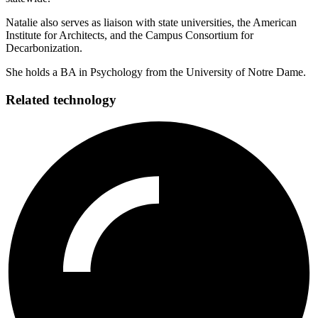
Natalie also serves as liaison with state universities, the American
Institute for Architects, and the Campus Consortium for
Decarbonization. ​​​​‌ ‍ ​‍​‍‌‍ ‌ ​‍‌‍‍‌‌‍‌ ‌‍‍‌‌‍ ‍​‍​‍​ ‍‍​‍​‍‌ ​ ‌‍​‌‌‍ ‍‌‍‍‌‌ ‌​‌ ‍‌​‍ ‍‌‍‍‌‌‍ ​‍​‍​‍ ​​‍​‍‌‍‍​‌ ​‍‌‍‌‌‌‍‌‍​‍​‍​ ‍‍​‍​‍‌‍‍​‌ ‌​‌ ‌​‌ ​​​ ‍‍​‍ ​‍ ‌‍ ​‌‍ ‌‍​ ‌‍​‌‌‍ ​‌‍‍​‌‍ ‌ ​ ‌ ‌​​ ‍‍​ ​ ​ ​ ​ ​ ​ ​ ​‍ ‌‍‍‌‌‍ ‍‌ ‌​‌‍‌‌‌‍ ‍‌ ‌​​‍ ‌‍‌‌‌‍‌​‌‍‍‌‌ ‌​​‍ ‌‍ ‌‌‍ ‌‍‌​‌‍‌‌​ ‌‌ ​​‌ ​‍‌‍‌‌‌ ​ ‌‍‌‌‌‍ ‍‌ ‌​‌‍​‌‌ ‌​‌‍‍‌‌‍ ‌‍ ‍​ ‍ ‌‍‍‌‌‍‌​​ ‌‌‍‌‌​ ‌‌‌‍​‌‌‍​‍​ ‍​‌‍‌‌‌‍‌‌​ ‌ ​‍ ‌‌‍‌​‌‍​ ‌‍​ ​ ‌‍​‍ ‌​ ‌​​ ‍​‌‍​‌​ ‌‌​‍ ‌‌‍​‌​ ‌‍​ ​‍​ ‌​​‍ ‌‌‍‌​​ ‌‍​ ‍​‌‍‌‌​ ‌ ​ ‌ ​ ‌‍​ ​‍​ ‍‌​ ‍​​ ​‍​ ‍​​ ‍ ‌ ‌​‌ ‍‌‌ ​​‌‍‌‌​ ‌‌‍‌‌‌ ‌‍‌‍‌‌‌‍ ‍‌ ‌​​ ‍ ‌ ​​‌‍​‌‌ ‌​‌‍‍​​ ‌‌ ​ ‌‍‍‌‌‍‌​‌‍‌‌‌‍​‍‌‍​‌‌ ​‍​‍‌‌​ ‌‌‌​​‍‌‌ ‌‍‍ ‌‍‌‌‌ ‍‌​‍‌‌​ ​ ‌​‌​​‍‌‌​ ​ ‌​‌​​‍‌‌​ ​‍​ ​‍‌‍​‍​ ​ ​ ​​​ ‌​​ ‌ ​ ​​​ ​‍​ ​​​ ‌ ‌‍​‍​ ‌ ‌‍​‍​‍‌‌​ ​‍​ ​‍​‍‌‌​ ‌‌‌​‌​​‍ ‍‌‍​ ‌‍ ‌‍ ‍‌ ‌​‌‍‌‌‌‍ ‍‌ ‌​​‍‌‌​ ‌‌‌​​‍‌‌ ‌‍‍ ‌‍‌‌‌ ‍‌​‍‌‌​ ​ ‌​‌​​‍‌‌​ ​ ‌​‌​​‍‌‌​ ​‍​ ​‍​ ‌‌​ ​ ​ ‍‌​ ‌ ‌‍‌‍​ ​​​ ​ ​ ‌​​ ​‌‌‍‌‌​ ‍‌​ ​ ​‍‌‌​ ​‍​ ​‍​‍‌‌​ ‌‌‌​‌​​‍ ‍‌‍​ ‌‍‍​‌‍‍‌‌‍ ​‌‍‌​‌ ​‍‌‍‌‌‌‍ ‍​‍‌‌​ ‌‌‌​​‍‌‌ ‌‍‍ ‌‍‌‌‌ ‍‌​‍‌‌​ ​ ‌​‌​​‍‌‌​ ​ ‌​‌​​‍‌‌​ ​‍​ ​‍​ ​‍​ ‍​‌‍​ ‌‍‌‌‌‍​ ​ ‌ ​ ‌‌‌‍​‍‌‍​‌‌‍‌‍​ ‌​​ ‌​​‍‌‌​ ​‍​ ​‍​‍‌‌​ ‌‌‌​‌​​‍ ‍‌ ‌​‌‍‌‌‌ ‍​‌ ‌​​ ‌‍​‍‌‍​‌‌ ​ ‌‍‌‌‌‌‌‌‌ ​‍‌‍ ​​ ‌‌‍‍​‌ ‌​‌ ‌​‌ ​​​‍‌‌​ ​ ‌​​‌​‍‌‌​ ​‍‌​‌‍​‍‌‌​ ​‍‌​‌‍‌‍ ​‌‍ ‌‍​ ‌‍​‌‌‍ ​‌‍‍​‌‍ ‌ ​ ‌ ‌​​‍‌‌​ ​ ‌​​‌​ ​ ​ ​ ​ ​ ​ ​ ​‍‌‍‌‍‍‌‌‍‌​​ ‌‌‍‌‌​ ‌‌‌‍​‌‌‍​‍​ ‍​‌‍‌‌‌‍‌‌​ ‌ ​‍ ‌‌‍‌​‌‍​ ‌‍​ ​ ‌‍​‍ ‌​ ‌​​ ‍​‌‍​‌​ ‌‌​‍ ‌‌‍​‌​ ‌‍​ ​‍​ ‌​​‍ ‌‌‍‌​​ ‌‍​ ‍​‌‍‌‌​ ‌ ​ ‌ ​ ‌‍​ ​‍​ ‍‌​ ‍​​ ​‍​ ‍​​‍‌‍‌ ‌​‌ ‍‌‌ ​​‌‍‌‌​ ‌‌‍‌‌‌ ‌‍‌‍‌‌‌‍ ‍‌ ‌​​‍‌‍‌ ​​‌‍​‌‌ ‌​‌‍‍​​ ‌‌ ​ ‌‍‍‌‌‍‌​‌‍‌‌‌‍​‍‌‍​‌‌ ​‍​‍‌‌​ ‌‌‌​​‍‌‌ ‌‍‍ ‌‍‌‌‌ ‍‌​‍‌‌​ ​ ‌​‌​​‍‌‌​ ​ ‌​‌​​‍‌‌​ ​‍​ ​‍‌‍​‍​ ​ ​ ​​​ ‌​​ ‌ ​ ​​​ ​‍​ ​​​ ‌ ‌‍​‍​ ‌ ‌‍​‍​‍‌‌​ ​‍​ ​‍​‍‌‌​ ‌‌‌​‌​​‍ ‍‌‍​ ‌‍ ‌‍ ‍‌ ‌​‌‍‌‌‌‍ ‍‌ ‌​​‍‌‌​ ‌‌‌​​‍‌‌ ‌‍‍ ‌‍‌‌‌ ‍‌​‍‌‌​ ​ ‌​‌​​‍‌‌​ ​ ‌​‌​​‍‌‌​ ​‍​ ​‍​ ‌‌​ ​ ​ ‍‌​ ‌ ‌‍‌‍​ ​​​ ​ ​ ‌​​ ​‌‌‍‌‌​ ‍‌​ ​ ​‍‌‌​ ​‍​ ​‍​‍‌‌​ ‌‌‌​‌​​‍ ‍‌‍​ ‌‍‍​‌‍‍‌‌‍ ​‌‍‌​‌ ​‍‌‍‌‌‌‍ ‍​‍‌‌​ ‌‌‌​​‍‌‌ ‌‍‍ ‌‍‌‌‌ ‍‌​‍‌‌​ ​ ‌​‌​​‍‌‌​ ​ ‌​‌​​‍‌‌​ ​‍​ ​‍​ ​‍​ ‍​‌‍​ ‌‍‌‌‌‍​ ​ ‌ ​ ‌‌‌‍​‍‌‍​‌‌‍‌‍​ ‌​​ ‌​​‍‌‌​ ​‍​ ​‍​‍‌‌​ ‌‌‌​‌​​‍ ‍‌ ‌​‌‍‌‌‌ ‍​‌ ‌​​‍‌‍‌ ​​‌‍‌‌‌ ​‍‌ ​ ‌ ​​‌‍‌‌‌‍​ ‌ ‌​‌‍‍‌‌ ‌‍‌‍‌‌​ ‌‌ ​​‌ ‌‌‌‍​‍‌‍ ​‌‍‍‌‌ ​ ‌‍‍​‌‍‌‌‌‍‌​​‍​‍‌ ‌
She holds a BA in Psychology from the University of Notre Dame.​​​​‌ ‍ ​‍​‍‌‍ ‌ ​‍‌‍‍‌‌‍‌ ‌‍‍‌‌‍ ‍​‍​‍​ ‍‍​‍​‍‌ ​ ‌‍​‌‌‍ ‍‌‍‍‌‌ ‌​‌ ‍‌​‍ ‍‌‍‍‌‌‍ ​‍​‍​‍ ​​‍​‍‌‍‍​‌ ​‍‌‍‌‌‌‍‌‍​‍​‍​ ‍‍​‍​‍‌‍‍​‌ ‌​‌ ‌​‌ ​​​ ‍‍​‍ ​‍ ‌‍ ​‌‍ ‌‍​ ‌‍​‌‌‍ ​‌‍‍​‌‍ ‌ ​ ‌ ‌​​ ‍‍​ ​ ​ ​ ​ ​ ​ ​ ​‍ ‌‍‍‌‌‍ ‍‌ ‌​‌‍‌‌‌‍ ‍‌ ‌​​‍ ‌‍‌‌‌‍‌​‌‍‍‌‌ ‌​​‍ ‌‍ ‌‌‍ ‌‍‌​‌‍‌‌​ ‌‌ ​​‌ ​‍‌‍‌‌‌ ​ ‌‍‌‌‌‍ ‍‌ ‌​‌‍​‌‌ ‌​‌‍‍‌‌‍ ‌‍ ‍​ ‍ ‌‍‍‌‌‍‌​​ ‌‌‍‌‌​ ‌‌‌‍​‌‌‍​‍​ ‍​‌‍‌‌‌‍‌‌​ ‌ ​‍ ‌‌‍‌​‌‍​ ‌‍​ ​ ‌‍​‍ ‌​ ‌​​ ‍​‌‍​‌​ ‌‌​‍ ‌‌‍​‌​ ‌‍​ ​‍​ ‌​​‍ ‌‌‍‌​​ ‌‍​ ‍​‌‍‌‌​ ‌ ​ ‌ ​ ‌‍​ ​‍​ ‍‌​ ‍​​ ​‍​ ‍​​ ‍ ‌ ‌​‌ ‍‌‌ ​​‌‍‌‌​ ‌‌‍‌‌‌ ‌‍‌‍‌‌‌‍ ‍‌ ‌​​ ‍ ‌ ​​‌‍​‌‌ ‌​‌‍‍​​ ‌‌ ​ ‌‍‍‌‌‍‌​‌‍‌‌‌‍​‍‌‍​‌‌ ​‍​‍‌‌​ ‌‌‌​​‍‌‌ ‌‍‍ ‌‍‌‌‌ ‍‌​‍‌‌​ ​ ‌​‌​​‍‌‌​ ​ ‌​‌​​‍‌‌​ ​‍​ ​‍‌‍​‍​ ​ ​ ​​​ ‌​​ ‌ ​ ​​​ ​‍​ ​​​ ‌ ‌‍​‍​ ‌ ‌‍​‍​‍‌‌​ ​‍​ ​‍​‍‌‌​ ‌‌‌​‌​​‍ ‍‌‍​ ‌‍ ‌‍ ‍‌ ‌​‌‍‌‌‌‍ ‍‌ ‌​​‍‌‌​ ‌‌‌​​‍‌‌ ‌‍‍ ‌‍‌‌‌ ‍‌​‍‌‌​ ​ ‌​‌​​‍‌‌​ ​ ‌​‌​​‍‌‌​ ​‍​ ​‍‌‍​ ‌‍‌‌​ ‌‌​ ‌​​ ‌‍​ ​‌‌‍​‌​ ​‍‌‍​‍​ ‍‌​ ​ ​ ​ ​‍‌‌​ ​‍​ ​‍​‍‌‌​ ‌‌‌​‌​​‍ ‍‌‍​ ‌‍‍​‌‍‍‌‌‍ ​‌‍‌​‌ ​‍‌‍‌‌‌‍ ‍​‍‌‌​ ‌‌‌​​‍‌‌ ‌‍‍ ‌‍‌‌‌ ‍‌​‍‌‌​ ​ ‌​‌​​‍‌‌​ ​ ‌​‌​​‍‌‌​ ​‍​ ​‍​ ​‍​ ‍​‌‍​ ‌‍‌‌‌‍​ ​ ‌ ​ ‌‌‌‍​‍‌‍​‌‌‍‌‍​ ‌​​ ‌​​‍‌‌​ ​‍​ ​‍​‍‌‌​ ‌‌‌​‌​​‍ ‍‌ ‌​‌‍‌‌‌ ‍​‌ ‌​​ ‌‍​‍‌‍​‌‌ ​ ‌‍‌‌‌‌‌‌‌ ​‍‌‍ ​​ ‌‌‍‍​‌ ‌​‌ ‌​‌ ​​​‍‌‌​ ​ ‌​​‌​‍‌‌​ ​‍‌​‌‍​‍‌‌​ ​‍‌​‌‍‌‍ ​‌‍ ‌‍​ ‌‍​‌‌‍ ​‌‍‍​‌‍ ‌ ​ ‌ ‌​​‍‌‌​ ​ ‌​​‌​ ​ ​ ​ ​ ​ ​ ​ ​‍‌‍‌‍‍‌‌‍‌​​ ‌‌‍‌‌​ ‌‌‌‍​‌‌‍​‍​ ‍​‌‍‌‌‌‍‌‌​ ‌ ​‍ ‌‌‍‌​‌‍​ ‌‍​ ​ ‌‍​‍ ‌​ ‌​​ ‍​‌‍​‌​ ‌‌​‍ ‌‌‍​‌​ ‌‍​ ​‍​ ‌​​‍ ‌‌‍‌​​ ‌‍​ ‍​‌‍‌‌​ ‌ ​ ‌ ​ ‌‍​ ​‍​ ‍‌​ ‍​​ ​‍​ ‍​​‍‌‍‌ ‌​‌ ‍‌‌ ​​‌‍‌‌​ ‌‌‍‌‌‌ ‌‍‌‍‌‌‌‍ ‍‌ ‌​​‍‌‍‌ ​​‌‍​‌‌ ‌​‌‍‍​​ ‌‌ ​ ‌‍‍‌‌‍‌​‌‍‌‌‌‍​‍‌‍​‌‌ ​‍​‍‌‌​ ‌‌‌​​‍‌‌ ‌‍‍ ‌‍‌‌‌ ‍‌​‍‌‌​ ​ ‌​‌​​‍‌‌​ ​ ‌​‌​​‍‌‌​ ​‍​ ​‍‌‍​‍​ ​ ​ ​​​ ‌​​ ‌ ​ ​​​ ​‍​ ​​​ ‌ ‌‍​‍​ ‌ ‌‍​‍​‍‌‌​ ​‍​ ​‍​‍‌‌​ ‌‌‌​‌​​‍ ‍‌‍​ ‌‍ ‌‍ ‍‌ ‌​‌‍‌‌‌‍ ‍‌ ‌​​‍‌‌​ ‌‌‌​​‍‌‌ ‌‍‍ ‌‍‌‌‌ ‍‌​‍‌‌​ ​ ‌​‌​​‍‌‌​ ​ ‌​‌​​‍‌‌​ ​‍​ ​‍‌‍​ ‌‍‌‌​ ‌‌​ ‌​​ ‌‍​ ​‌‌‍​‌​ ​‍‌‍​‍​ ‍‌​ ​ ​ ​ ​‍‌‌​ ​‍​ ​‍​‍‌‌​ ‌‌‌​‌​​‍ ‍‌‍​ ‌‍‍​‌‍‍‌‌‍ ​‌‍‌​‌ ​‍‌‍‌‌‌‍ ‍​‍‌‌​ ‌‌‌​​‍‌‌ ‌‍‍ ‌‍‌‌‌ ‍‌​‍‌‌​ ​ ‌​‌​​‍‌‌​ ​ ‌​‌​​‍‌‌​ ​‍​ ​‍​ ​‍​ ‍​‌‍​ ‌‍‌‌‌‍​ ​ ‌ ​ ‌‌‌‍​‍‌‍​‌‌‍‌‍​ ‌​​ ‌​​‍‌‌​ ​‍​ ​‍​‍‌‌​ ‌‌‌​‌​​‍ ‍‌ ‌​‌‍‌‌‌ ‍​‌ ‌​​‍‌‍‌ ​​‌‍‌‌‌ ​‍‌ ​ ‌ ​​‌‍‌‌‌‍​ ‌ ‌​‌‍‍‌‌ ‌‍‌‍‌‌​ ‌‌ ​​‌ ‌‌‌‍​‍‌‍ ​‌‍‍‌‌ ​ ‌‍‍​‌‍‌‌‌‍‌​​‍​‍‌ ‌
Related technology