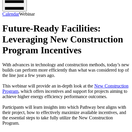
Calendar
Webinar
Future-Ready Facilities:
Leveraging New Construction
Program Incentives
With advances in technology and construction methods, today’s new
builds can perform more efficiently than what was considered top of
the line just a few years ago.
This webinar will provide an in-depth look at the ​​​​‌ ‍ ​‍​‍‌‍ ‌ ​‍‌‍‍‌‌‍‌ ‌‍‍‌‌‍ ‍​‍​‍​ ‍‍​‍​‍‌ ​ ‌‍​‌‌‍ ‍‌‍‍‌‌ ‌​‌ ‍‌​‍ ‍‌‍‍‌‌‍ ​‍​‍​‍ ​​‍​‍‌‍‍​‌ ​‍‌‍‌‌‌‍‌‍​‍​‍​ ‍‍​‍​‍‌‍‍​‌ ‌​‌ ‌​‌ ​​​ ‍‍​‍ ​‍ ‌‍ ​‌‍ ‌‍​ ‌‍​‌‌‍ ​‌‍‍​‌‍ ‌ ​ ‌ ‌​​ ‍‍​ ​ ​ ​ ​ ​ ​ ​ ​‍ ‌‍‍‌‌‍ ‍‌ ‌​‌‍‌‌‌‍ ‍‌ ‌​​‍ ‌‍‌‌‌‍‌​‌‍‍‌‌ ‌​​‍ ‌‍ ‌‌‍ ‌‍‌​‌‍‌‌​ ‌‌ ​​‌ ​‍‌‍‌‌‌ ​ ‌‍‌‌‌‍ ‍‌ ‌​‌‍​‌‌ ‌​‌‍‍‌‌‍ ‌‍ ‍​ ‍ ‌‍‍‌‌‍‌​​ ‌‌‍‌‌​ ‌‌‌‍​‌‌‍​‍​ ‍​‌‍‌‌‌‍‌‌​ ‌ ​‍ ‌‌‍‌​‌‍​ ‌‍​ ​ ‌‍​‍ ‌​ ‌​​ ‍​‌‍​‌​ ‌‌​‍ ‌‌‍​‌​ ‌‍​ ​‍​ ‌​​‍ ‌‌‍‌​​ ‌‍​ ‍​‌‍‌‌​ ‌ ​ ‌ ​ ‌‍​ ​‍​ ‍‌​ ‍​​ ​‍​ ‍​​ ‍ ‌ ‌​‌ ‍‌‌ ​​‌‍‌‌​ ‌‌‍‌‌‌ ‌‍‌‍‌‌‌‍ ‍‌ ‌​​ ‍ ‌ ​​‌‍​‌‌ ‌​‌‍‍​​ ‌‌‍‍​‌‍‌‌‌ ​‍‌‍ ​‍ ‍‌‍​ ‌‍ ‌‍ ‍‌ ‌​‌‍‌‌‌‍ ‍‌ ‌​​‍‌‌​ ‌‌‌​​‍‌‌ ‌‍‍ ‌‍‌‌‌ ‍‌​‍‌‌​ ​ ‌​‌​​‍‌‌​ ​ ‌​‌​​‍‌‌​ ​‍​ ​‍​ ‌‌‌‍​‍‌‍​ ‌‍‌​​ ‌‌​ ​​‌‍‌‌‌‍​‍​ ‌‍​ ‌‍‌‍‌‍‌‍​‍​‍‌‌​ ​‍​ ​‍​‍‌‌​ ‌‌‌​‌​​‍ ‍‌‍​ ‌‍‍​‌‍‍‌‌‍ ​‌‍‌​‌ ​‍‌‍‌‌‌‍ ‍​‍‌‌​ ‌‌‌​​‍‌‌ ‌‍‍ ‌‍‌‌‌ ‍‌​‍‌‌​ ​ ‌​‌​​‍‌‌​ ​ ‌​‌​​‍‌‌​ ​‍​ ​‍‌‍‌‌​ ​ ​ ‌ ‌‍​ ​ ‌‍‌‍​‍​ ​​​ ‌‍​ ‌​​ ​‍​ ‍​‌‍​ ​‍‌‌​ ​‍​ ​‍​‍‌‌​ ‌‌‌​‌​​‍ ‍‌ ‌​‌‍‌‌‌ ‍​‌ ‌​​ ‌‍​‍‌‍​‌‌ ​ ‌‍‌‌‌‌‌‌‌ ​‍‌‍ ​​ ‌‌‍‍​‌ ‌​‌ ‌​‌ ​​​‍‌‌​ ​ ‌​​‌​‍‌‌​ ​‍‌​‌‍​‍‌‌​ ​‍‌​‌‍‌‍ ​‌‍ ‌‍​ ‌‍​‌‌‍ ​‌‍‍​‌‍ ‌ ​ ‌ ‌​​‍‌‌​ ​ ‌​​‌​ ​ ​ ​ ​ ​ ​ ​ ​‍‌‍‌‍‍‌‌‍‌​​ ‌‌‍‌‌​ ‌‌‌‍​‌‌‍​‍​ ‍​‌‍‌‌‌‍‌‌​ ‌ ​‍ ‌‌‍‌​‌‍​ ‌‍​ ​ ‌‍​‍ ‌​ ‌​​ ‍​‌‍​‌​ ‌‌​‍ ‌‌‍​‌​ ‌‍​ ​‍​ ‌​​‍ ‌‌‍‌​​ ‌‍​ ‍​‌‍‌‌​ ‌ ​ ‌ ​ ‌‍​ ​‍​ ‍‌​ ‍​​ ​‍​ ‍​​‍‌‍‌ ‌​‌ ‍‌‌ ​​‌‍‌‌​ ‌‌‍‌‌‌ ‌‍‌‍‌‌‌‍ ‍‌ ‌​​‍‌‍‌ ​​‌‍​‌‌ ‌​‌‍‍​​ ‌‌‍‍​‌‍‌‌‌ ​‍‌‍ ​‍ ‍‌‍​ ‌‍ ‌‍ ‍‌ ‌​‌‍‌‌‌‍ ‍‌ ‌​​‍‌‌​ ‌‌‌​​‍‌‌ ‌‍‍ ‌‍‌‌‌ ‍‌​‍‌‌​ ​ ‌​‌​​‍‌‌​ ​ ‌​‌​​‍‌‌​ ​‍​ ​‍​ ‌‌‌‍​‍‌‍​ ‌‍‌​​ ‌‌​ ​​‌‍‌‌‌‍​‍​ ‌‍​ ‌‍‌‍‌‍‌‍​‍​‍‌‌​ ​‍​ ​‍​‍‌‌​ ‌‌‌​‌​​‍ ‍‌‍​ ‌‍‍​‌‍‍‌‌‍ ​‌‍‌​‌ ​‍‌‍‌‌‌‍ ‍​‍‌‌​ ‌‌‌​​‍‌‌ ‌‍‍ ‌‍‌‌‌ ‍‌​‍‌‌​ ​ ‌​‌​​‍‌‌​ ​ ‌​‌​​‍‌‌​ ​‍​ ​‍‌‍‌‌​ ​ ​ ‌ ‌‍​ ​ ‌‍‌‍​‍​ ​​​ ‌‍​ ‌​​ ​‍​ ‍​‌‍​ ​‍‌‌​ ​‍​ ​‍​‍‌‌​ ‌‌‌​‌​​‍ ‍‌ ‌​‌‍‌‌‌ ‍​‌ ‌​​‍‌‍‌ ​​‌‍‌‌‌ ​‍‌ ​ ‌ ​​‌‍‌‌‌‍​ ‌ ‌​‌‍‍‌‌ ‌‍‌‍‌‌​ ‌‌ ​​‌ ‌‌‌‍​‍‌‍ ​‌‍‍‌‌ ​ ‌‍‍​‌‍‌‌‌‍‌​​‍​‍‌ ‌
New Construction
Program
, which offers incentives and support for projects aiming to
achieve higher energy efficiency performance outcomes.
Participants will learn insights into which Pathway best aligns with
their project, how to effectively maximize available incentives, and
the essential steps to take fully utilize the New Construction
Program.