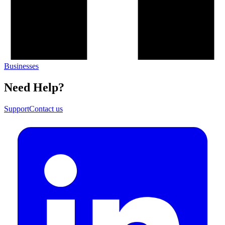
Businesses​​​​‌ ‍ ​‍​‍‌‍ ‌ ​‍‌‍‍‌‌‍‌ ‌‍‍‌‌‍ ‍​‍​‍​ ‍‍​‍​‍‌ ​ ‌‍​‌‌‍ ‍‌‍‍‌‌ ‌​‌ ‍‌​‍ ‍‌‍‍‌‌‍ ​‍​‍​‍ ​​‍​‍‌‍‍​‌ ​‍‌‍‌‌‌‍‌‍​‍​‍​ ‍‍​‍​‍‌‍‍​‌ ‌​‌ ‌​‌ ​​​ ‍‍​‍ ​‍ ‌‍ ​‌‍ ‌‍​ ‌‍​‌‌‍ ​‌‍‍​‌‍ ‌ ​ ‌ ‌​​ ‍‍​ ​ ​ ​ ​ ​ ​ ​ ​‍ ‌‍‍‌‌‍ ‍‌ ‌​‌‍‌‌‌‍ ‍‌ ‌​​‍ ‌‍‌‌‌‍‌​‌‍‍‌‌ ‌​​‍ ‌‍ ‌‌‍ ‌‍‌​‌‍‌‌​ ‌‌ ​​‌ ​‍‌‍‌‌‌ ​ ‌‍‌‌‌‍ ‍‌ ‌​‌‍​‌‌ ‌​‌‍‍‌‌‍ ‌‍ ‍​ ‍ ‌‍‍‌‌‍‌​​ ‌‌‍​‌​ ​ ​ ​​​ ‍​​ ‍‌​ ​​​ ‍​​ ‌‌​‍ ‌​ ‍‌​ ​​​ ‌‍​ ‍​​‍ ‌​ ‌​‌‍‌‌​ ‌‌‌‍‌‍​‍ ‌​ ‍‌​ ​ ​ ‍‌​ ​ ​‍ ‌‌‍‌‍​ ‌‌​ ‌‍‌‍​ ​ ​‌​ ​​​ ‍​‌‍‌​​ ‌‍​ ‌‍​ ‍‌​ ​‍​ ‍ ‌ ‌​‌ ‍‌‌ ​​‌‍‌‌​ ‌‌‍​‌‌ ‌‌‌‍‌​‌‍‍‌‌‍‌‌‌‍ ‍‌‍​ ‌‍‌‌​ ‍ ‌ ​​‌‍​‌‌ ‌​‌‍‍​​ ‌‌ ‌​‌‍‍‌‌ ‌​‌‍ ​‌‍‌‌​ ‌‍​‍‌‍​‌‌ ​ ‌‍‌‌‌‌‌‌‌ ​‍‌‍ ​​ ‌‌‍‍​‌ ‌​‌ ‌​‌ ​​​‍‌‌​ ​ ‌​​‌​‍‌‌​ ​‍‌​‌‍​‍‌‌​ ​‍‌​‌‍‌‍ ​‌‍ ‌‍​ ‌‍​‌‌‍ ​‌‍‍​‌‍ ‌ ​ ‌ ‌​​‍‌‌​ ​ ‌​​‌​ ​ ​ ​ ​ ​ ​ ​ ​‍‌‍‌‍‍‌‌‍‌​​ ‌‌‍​‌​ ​ ​ ​​​ ‍​​ ‍‌​ ​​​ ‍​​ ‌‌​‍ ‌​ ‍‌​ ​​​ ‌‍​ ‍​​‍ ‌​ ‌​‌‍‌‌​ ‌‌‌‍‌‍​‍ ‌​ ‍‌​ ​ ​ ‍‌​ ​ ​‍ ‌‌‍‌‍​ ‌‌​ ‌‍‌‍​ ​ ​‌​ ​​​ ‍​‌‍‌​​ ‌‍​ ‌‍​ ‍‌​ ​‍​‍‌‍‌ ‌​‌ ‍‌‌ ​​‌‍‌‌​ ‌‌‍​‌‌ ‌‌‌‍‌​‌‍‍‌‌‍‌‌‌‍ ‍‌‍​ ‌‍‌‌​‍‌‍‌ ​​‌‍​‌‌ ‌​‌‍‍​​ ‌‌ ‌​‌‍‍‌‌ ‌​‌‍ ​‌‍‌‌​‍‌‍‌ ​​‌‍‌‌‌ ​‍‌ ​ ‌ ​​‌‍‌‌‌‍​ ‌ ‌​‌‍‍‌‌ ‌‍‌‍‌‌​ ‌‌ ​​‌ ‌‌‌‍​‍‌‍ ​‌‍‍‌‌ ​ ‌‍‍​‌‍‌‌‌‍‌​​‍​‍‌ ‌
Need Help?​​​​‌ ‍ ​‍​‍‌‍ ‌ ​‍‌‍‍‌‌‍‌ ‌‍‍‌‌‍ ‍​‍​‍​ ‍‍​‍​‍‌ ​ ‌‍​‌‌‍ ‍‌‍‍‌‌ ‌​‌ ‍‌​‍ ‍‌‍‍‌‌‍ ​‍​‍​‍ ​​‍​‍‌‍‍​‌ ​‍‌‍‌‌‌‍‌‍​‍​‍​ ‍‍​‍​‍‌‍‍​‌ ‌​‌ ‌​‌ ​​​ ‍‍​‍ ​‍ ‌‍ ​‌‍ ‌‍​ ‌‍​‌‌‍ ​‌‍‍​‌‍ ‌ ​ ‌ ‌​​ ‍‍​ ​ ​ ​ ​ ​ ​ ​ ​‍ ‌‍‍‌‌‍ ‍‌ ‌​‌‍‌‌‌‍ ‍‌ ‌​​‍ ‌‍‌‌‌‍‌​‌‍‍‌‌ ‌​​‍ ‌‍ ‌‌‍ ‌‍‌​‌‍‌‌​ ‌‌ ​​‌ ​‍‌‍‌‌‌ ​ ‌‍‌‌‌‍ ‍‌ ‌​‌‍​‌‌ ‌​‌‍‍‌‌‍ ‌‍ ‍​ ‍ ‌‍‍‌‌‍‌​​ ‌‌ ​ ‌‍‍‌‌ ‌​‌‍‌‌‌​‌‍‌‍ ‌‍ ‌ ‌​‌‍‌‌‌ ​‍​ ‍ ‌ ‌​‌ ‍‌‌ ​​‌‍‌‌​ ‌‌‍‌‍‌‍ ‌‍ ‌ ‌​‌‍‌‌‌ ​‍​ ‍ ‌ ​​‌‍​‌‌ ‌​‌‍‍​​ ‌‌‍ ‌‌‍‌‌‌‍ ‍‌ ‌‌‌ ​ ​‍‌‌​ ‌‌‌​​‍‌‌ ‌‍‍ ‌‍‌‌‌ ‍‌​‍‌‌​ ​ ‌​‌​​‍‌‌​ ​ ‌​‌​​‍‌‌​ ​‍​ ​‍‌‍‌‌‌‍‌‍​ ​‌​ ‌ ​ ​‌‌‍​ ‌‍‌‌‌‍​‌​ ‍‌‌‍‌​​ ​‍‌‍​ ​‍‌‌​ ​‍​ ​‍​‍‌‌​ ‌‌‌​‌​​‍ ‍‌‍‍​‌‍‌‌‌‍​‌‌‍‌​‌‍‍‌‌‍ ‍‌‍‌ ​ ‌‍​‍‌‍​‌‌ ​ ‌‍‌‌‌‌‌‌‌ ​‍‌‍ ​​ ‌‌‍‍​‌ ‌​‌ ‌​‌ ​​​‍‌‌​ ​ ‌​​‌​‍‌‌​ ​‍‌​‌‍​‍‌‌​ ​‍‌​‌‍‌‍ ​‌‍ ‌‍​ ‌‍​‌‌‍ ​‌‍‍​‌‍ ‌ ​ ‌ ‌​​‍‌‌​ ​ ‌​​‌​ ​ ​ ​ ​ ​ ​ ​ ​‍‌‍‌‍‍‌‌‍‌​​ ‌‌ ​ ‌‍‍‌‌ ‌​‌‍‌‌‌​‌‍‌‍ ‌‍ ‌ ‌​‌‍‌‌‌ ​‍​‍‌‍‌ ‌​‌ ‍‌‌ ​​‌‍‌‌​ ‌‌‍‌‍‌‍ ‌‍ ‌ ‌​‌‍‌‌‌ ​‍​‍‌‍‌ ​​‌‍​‌‌ ‌​‌‍‍​​ ‌‌‍ ‌‌‍‌‌‌‍ ‍‌ ‌‌‌ ​ ​‍‌‌​ ‌‌‌​​‍‌‌ ‌‍‍ ‌‍‌‌‌ ‍‌​‍‌‌​ ​ ‌​‌​​‍‌‌​ ​ ‌​‌​​‍‌‌​ ​‍​ ​‍‌‍‌‌‌‍‌‍​ ​‌​ ‌ ​ ​‌‌‍​ ‌‍‌‌‌‍​‌​ ‍‌‌‍‌​​ ​‍‌‍​ ​‍‌‌​ ​‍​ ​‍​‍‌‌​ ‌‌‌​‌​​‍ ‍‌‍‍​‌‍‌‌‌‍​‌‌‍‌​‌‍‍‌‌‍ ‍‌‍‌ ​‍‌‍‌ ​​‌‍‌‌‌ ​‍‌ ​ ‌ ​​‌‍‌‌‌‍​ ‌ ‌​‌‍‍‌‌ ‌‍‌‍‌‌​ ‌‌ ​​‌ ‌‌‌‍​‍‌‍ ​‌‍‍‌‌ ​ ‌‍‍​‌‍‌‌‌‍‌​​‍​‍‌ ‌
Support​​​​‌ ‍ ​‍​‍‌‍ ‌ ​‍‌‍‍‌‌‍‌ ‌‍‍‌‌‍ ‍​‍​‍​ ‍‍​‍​‍‌ ​ ‌‍​‌‌‍ ‍‌‍‍‌‌ ‌​‌ ‍‌​‍ ‍‌‍‍‌‌‍ ​‍​‍​‍ ​​‍​‍‌‍‍​‌ ​‍‌‍‌‌‌‍‌‍​‍​‍​ ‍‍​‍​‍‌‍‍​‌ ‌​‌ ‌​‌ ​​​ ‍‍​‍ ​‍ ‌‍ ​‌‍ ‌‍​ ‌‍​‌‌‍ ​‌‍‍​‌‍ ‌ ​ ‌ ‌​​ ‍‍​ ​ ​ ​ ​ ​ ​ ​ ​‍ ‌‍‍‌‌‍ ‍‌ ‌​‌‍‌‌‌‍ ‍‌ ‌​​‍ ‌‍‌‌‌‍‌​‌‍‍‌‌ ‌​​‍ ‌‍ ‌‌‍ ‌‍‌​‌‍‌‌​ ‌‌ ​​‌ ​‍‌‍‌‌‌ ​ ‌‍‌‌‌‍ ‍‌ ‌​‌‍​‌‌ ‌​‌‍‍‌‌‍ ‌‍ ‍​ ‍ ‌‍‍‌‌‍‌​​ ‌‌ ​ ‌‍‍‌‌ ‌​‌‍‌‌‌​‌‍‌‍ ‌‍ ‌ ‌​‌‍‌‌‌ ​‍​ ‍ ‌ ‌​‌ ‍‌‌ ​​‌‍‌‌​ ‌‌‍‌‍‌‍ ‌‍ ‌ ‌​‌‍‌‌‌ ​‍​ ‍ ‌ ​​‌‍​‌‌ ‌​‌‍‍​​ ‌‌‍ ‌‌‍‌‌‌‍ ‍‌ ‌‌‌ ​ ​‍‌‌​ ‌‌‌​​‍‌‌ ‌‍‍ ‌‍‌‌‌ ‍‌​‍‌‌​ ​ ‌​‌​​‍‌‌​ ​ ‌​‌​​‍‌‌​ ​‍​ ​‍‌‍‌‌‌‍‌‍​ ​‌​ ‌ ​ ​‌‌‍​ ‌‍‌‌‌‍​‌​ ‍‌‌‍‌​​ ​‍‌‍​ ​‍‌‌​ ​‍​ ​‍​‍‌‌​ ‌‌‌​‌​​‍ ‍‌‍‍‌‌ ‌​‌‍‌‌‌‍ ‌‌ ​ ​‍‌‌​ ‌‌‌​​‍‌‌ ‌‍‍ ‌‍‌‌‌ ‍‌​‍‌‌​ ​ ‌​‌​​‍‌‌​ ​ ‌​‌​​‍‌‌​ ​‍​ ​‍‌‍​‌​ ‌‌​ ‍‌‌‍‌‍‌‍‌‌‌‍‌​‌‍​ ​ ​‍‌‍​‌‌‍‌​‌‍​‌‌‍​‍​‍‌‌​ ​‍​ ​‍​‍‌‌​ ‌‌‌​‌​​‍ ‍‌ ‌​‌‍‌‌‌ ‍​‌ ‌​​ ‌‍​‍‌‍​‌‌ ​ ‌‍‌‌‌‌‌‌‌ ​‍‌‍ ​​ ‌‌‍‍​‌ ‌​‌ ‌​‌ ​​​‍‌‌​ ​ ‌​​‌​‍‌‌​ ​‍‌​‌‍​‍‌‌​ ​‍‌​‌‍‌‍ ​‌‍ ‌‍​ ‌‍​‌‌‍ ​‌‍‍​‌‍ ‌ ​ ‌ ‌​​‍‌‌​ ​ ‌​​‌​ ​ ​ ​ ​ ​ ​ ​ ​‍‌‍‌‍‍‌‌‍‌​​ ‌‌ ​ ‌‍‍‌‌ ‌​‌‍‌‌‌​‌‍‌‍ ‌‍ ‌ ‌​‌‍‌‌‌ ​‍​‍‌‍‌ ‌​‌ ‍‌‌ ​​‌‍‌‌​ ‌‌‍‌‍‌‍ ‌‍ ‌ ‌​‌‍‌‌‌ ​‍​‍‌‍‌ ​​‌‍​‌‌ ‌​‌‍‍​​ ‌‌‍ ‌‌‍‌‌‌‍ ‍‌ ‌‌‌ ​ ​‍‌‌​ ‌‌‌​​‍‌‌ ‌‍‍ ‌‍‌‌‌ ‍‌​‍‌‌​ ​ ‌​‌​​‍‌‌​ ​ ‌​‌​​‍‌‌​ ​‍​ ​‍‌‍‌‌‌‍‌‍​ ​‌​ ‌ ​ ​‌‌‍​ ‌‍‌‌‌‍​‌​ ‍‌‌‍‌​​ ​‍‌‍​ ​‍‌‌​ ​‍​ ​‍​‍‌‌​ ‌‌‌​‌​​‍ ‍‌‍‍‌‌ ‌​‌‍‌‌‌‍ ‌‌ ​ ​‍‌‌​ ‌‌‌​​‍‌‌ ‌‍‍ ‌‍‌‌‌ ‍‌​‍‌‌​ ​ ‌​‌​​‍‌‌​ ​ ‌​‌​​‍‌‌​ ​‍​ ​‍‌‍​‌​ ‌‌​ ‍‌‌‍‌‍‌‍‌‌‌‍‌​‌‍​ ​ ​‍‌‍​‌‌‍‌​‌‍​‌‌‍​‍​‍‌‌​ ​‍​ ​‍​‍‌‌​ ‌‌‌​‌​​‍ ‍‌ ‌​‌‍‌‌‌ ‍​‌ ‌​​‍‌‍‌ ​​‌‍‌‌‌ ​‍‌ ​ ‌ ​​‌‍‌‌‌‍​ ‌ ‌​‌‍‍‌‌ ‌‍‌‍‌‌​ ‌‌ ​​‌ ‌‌‌‍​‍‌‍ ​‌‍‍‌‌ ​ ‌‍‍​‌‍‌‌‌‍‌​​‍​‍‌ ‌
Contact us​​​​‌ ‍ ​‍​‍‌‍ ‌ ​‍‌‍‍‌‌‍‌ ‌‍‍‌‌‍ ‍​‍​‍​ ‍‍​‍​‍‌ ​ ‌‍​‌‌‍ ‍‌‍‍‌‌ ‌​‌ ‍‌​‍ ‍‌‍‍‌‌‍ ​‍​‍​‍ ​​‍​‍‌‍‍​‌ ​‍‌‍‌‌‌‍‌‍​‍​‍​ ‍‍​‍​‍‌‍‍​‌ ‌​‌ ‌​‌ ​​​ ‍‍​‍ ​‍ ‌‍ ​‌‍ ‌‍​ ‌‍​‌‌‍ ​‌‍‍​‌‍ ‌ ​ ‌ ‌​​ ‍‍​ ​ ​ ​ ​ ​ ​ ​ ​‍ ‌‍‍‌‌‍ ‍‌ ‌​‌‍‌‌‌‍ ‍‌ ‌​​‍ ‌‍‌‌‌‍‌​‌‍‍‌‌ ‌​​‍ ‌‍ ‌‌‍ ‌‍‌​‌‍‌‌​ ‌‌ ​​‌ ​‍‌‍‌‌‌ ​ ‌‍‌‌‌‍ ‍‌ ‌​‌‍​‌‌ ‌​‌‍‍‌‌‍ ‌‍ ‍​ ‍ ‌‍‍‌‌‍‌​​ ‌‌ ​ ‌‍‍‌‌ ‌​‌‍‌‌‌​‌‍‌‍ ‌‍ ‌ ‌​‌‍‌‌‌ ​‍​ ‍ ‌ ‌​‌ ‍‌‌ ​​‌‍‌‌​ ‌‌‍‌‍‌‍ ‌‍ ‌ ‌​‌‍‌‌‌ ​‍​ ‍ ‌ ​​‌‍​‌‌ ‌​‌‍‍​​ ‌‌‍ ‌‌‍‌‌‌‍ ‍‌ ‌‌‌ ​ ​‍‌‌​ ‌‌‌​​‍‌‌ ‌‍‍ ‌‍‌‌‌ ‍‌​‍‌‌​ ​ ‌​‌​​‍‌‌​ ​ ‌​‌​​‍‌‌​ ​‍​ ​‍‌‍‌‌‌‍‌‍​ ​‌​ ‌ ​ ​‌‌‍​ ‌‍‌‌‌‍​‌​ ‍‌‌‍‌​​ ​‍‌‍​ ​‍‌‌​ ​‍​ ​‍​‍‌‌​ ‌‌‌​‌​​‍ ‍‌‍‍‌‌ ‌​‌‍‌‌‌‍ ‌‌ ​ ​‍‌‌​ ‌‌‌​​‍‌‌ ‌‍‍ ‌‍‌‌‌ ‍‌​‍‌‌​ ​ ‌​‌​​‍‌‌​ ​ ‌​‌​​‍‌‌​ ​‍​ ​‍​ ‍​‌‍​ ​ ‍​‌‍​‌‌‍‌​‌‍​‍​ ‌‌​ ​ ​ ​ ​ ‌‌​ ‌ ​ ‍​​‍‌‌​ ​‍​ ​‍​‍‌‌​ ‌‌‌​‌​​‍ ‍‌ ‌​‌‍‌‌‌ ‍​‌ ‌​​ ‌‍​‍‌‍​‌‌ ​ ‌‍‌‌‌‌‌‌‌ ​‍‌‍ ​​ ‌‌‍‍​‌ ‌​‌ ‌​‌ ​​​‍‌‌​ ​ ‌​​‌​‍‌‌​ ​‍‌​‌‍​‍‌‌​ ​‍‌​‌‍‌‍ ​‌‍ ‌‍​ ‌‍​‌‌‍ ​‌‍‍​‌‍ ‌ ​ ‌ ‌​​‍‌‌​ ​ ‌​​‌​ ​ ​ ​ ​ ​ ​ ​ ​‍‌‍‌‍‍‌‌‍‌​​ ‌‌ ​ ‌‍‍‌‌ ‌​‌‍‌‌‌​‌‍‌‍ ‌‍ ‌ ‌​‌‍‌‌‌ ​‍​‍‌‍‌ ‌​‌ ‍‌‌ ​​‌‍‌‌​ ‌‌‍‌‍‌‍ ‌‍ ‌ ‌​‌‍‌‌‌ ​‍​‍‌‍‌ ​​‌‍​‌‌ ‌​‌‍‍​​ ‌‌‍ ‌‌‍‌‌‌‍ ‍‌ ‌‌‌ ​ ​‍‌‌​ ‌‌‌​​‍‌‌ ‌‍‍ ‌‍‌‌‌ ‍‌​‍‌‌​ ​ ‌​‌​​‍‌‌​ ​ ‌​‌​​‍‌‌​ ​‍​ ​‍‌‍‌‌‌‍‌‍​ ​‌​ ‌ ​ ​‌‌‍​ ‌‍‌‌‌‍​‌​ ‍‌‌‍‌​​ ​‍‌‍​ ​‍‌‌​ ​‍​ ​‍​‍‌‌​ ‌‌‌​‌​​‍ ‍‌‍‍‌‌ ‌​‌‍‌‌‌‍ ‌‌ ​ ​‍‌‌​ ‌‌‌​​‍‌‌ ‌‍‍ ‌‍‌‌‌ ‍‌​‍‌‌​ ​ ‌​‌​​‍‌‌​ ​ ‌​‌​​‍‌‌​ ​‍​ ​‍​ ‍​‌‍​ ​ ‍​‌‍​‌‌‍‌​‌‍​‍​ ‌‌​ ​ ​ ​ ​ ‌‌​ ‌ ​ ‍​​‍‌‌​ ​‍​ ​‍​‍‌‌​ ‌‌‌​‌​​‍ ‍‌ ‌​‌‍‌‌‌ ‍​‌ ‌​​‍‌‍‌ ​​‌‍‌‌‌ ​‍‌ ​ ‌ ​​‌‍‌‌‌‍​ ‌ ‌​‌‍‍‌‌ ‌‍‌‍‌‌​ ‌‌ ​​‌ ‌‌‌‍​‍‌‍ ​‌‍‍‌‌ ​ ‌‍‍​‌‍‌‌‌‍‌​​‍​‍‌ ‌