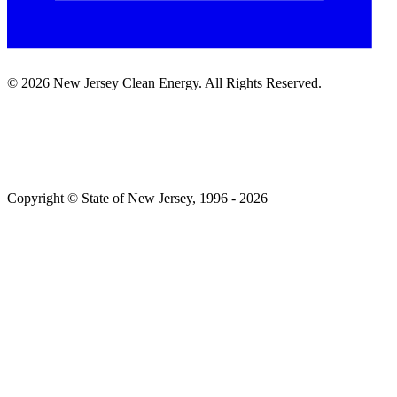
©
2026
New Jersey Clean Energy. All Rights Reserved.​​​​‌ ‍ ​‍​‍‌‍ ‌ ​‍‌‍‍‌‌‍‌ ‌‍‍‌‌‍ ‍​‍​‍​ ‍‍​‍​‍‌ ​ ‌‍​‌‌‍ ‍‌‍‍‌‌ ‌​‌ ‍‌​‍ ‍‌‍‍‌‌‍ ​‍​‍​‍ ​​‍​‍‌‍‍​‌ ​‍‌‍‌‌‌‍‌‍​‍​‍​ ‍‍​‍​‍‌‍‍​‌ ‌​‌ ‌​‌ ​​​ ‍‍​‍ ​‍ ‌‍ ​‌‍ ‌‍​ ‌‍​‌‌‍ ​‌‍‍​‌‍ ‌ ​ ‌ ‌​​ ‍‍​ ​ ​ ​ ​ ​ ​ ​ ​‍ ‌‍‍‌‌‍ ‍‌ ‌​‌‍‌‌‌‍ ‍‌ ‌​​‍ ‌‍‌‌‌‍‌​‌‍‍‌‌ ‌​​‍ ‌‍ ‌‌‍ ‌‍‌​‌‍‌‌​ ‌‌ ​​‌ ​‍‌‍‌‌‌ ​ ‌‍‌‌‌‍ ‍‌ ‌​‌‍​‌‌ ‌​‌‍‍‌‌‍ ‌‍ ‍​ ‍ ‌‍‍‌‌‍‌​​ ‌‌ ​ ‌‍‍‌‌ ‌​‌‍‌‌‌​‌‍‌‍ ‌‍ ‌ ‌​‌‍‌‌‌ ​‍​ ‍ ‌ ‌​‌ ‍‌‌ ​​‌‍‌‌​ ‌‌‍‌‍‌‍ ‌‍ ‌ ‌​‌‍‌‌‌ ​‍​ ‍ ‌ ​​‌‍​‌‌ ‌​‌‍‍​​ ‌‌‍ ​‌‍‌‌‌‍‌ ‌‍​‌‌‍ ​​‍ ‍‌ ‌​‌‍‌‌‌ ‍​‌ ‌​​ ‌‍​‍‌‍​‌‌ ​ ‌‍‌‌‌‌‌‌‌ ​‍‌‍ ​​ ‌‌‍‍​‌ ‌​‌ ‌​‌ ​​​‍‌‌​ ​ ‌​​‌​‍‌‌​ ​‍‌​‌‍​‍‌‌​ ​‍‌​‌‍‌‍ ​‌‍ ‌‍​ ‌‍​‌‌‍ ​‌‍‍​‌‍ ‌ ​ ‌ ‌​​‍‌‌​ ​ ‌​​‌​ ​ ​ ​ ​ ​ ​ ​ ​‍‌‍‌‍‍‌‌‍‌​​ ‌‌ ​ ‌‍‍‌‌ ‌​‌‍‌‌‌​‌‍‌‍ ‌‍ ‌ ‌​‌‍‌‌‌ ​‍​‍‌‍‌ ‌​‌ ‍‌‌ ​​‌‍‌‌​ ‌‌‍‌‍‌‍ ‌‍ ‌ ‌​‌‍‌‌‌ ​‍​‍‌‍‌ ​​‌‍​‌‌ ‌​‌‍‍​​ ‌‌‍ ​‌‍‌‌‌‍‌ ‌‍​‌‌‍ ​​‍ ‍‌ ‌​‌‍‌‌‌ ‍​‌ ‌​​‍‌‍‌ ​​‌‍‌‌‌ ​‍‌ ​ ‌ ​​‌‍‌‌‌‍​ ‌ ‌​‌‍‍‌‌ ‌‍‌‍‌‌​ ‌‌ ​​‌ ‌‌‌‍​‍‌‍ ​‌‍‍‌‌ ​ ‌‍‍​‌‍‌‌‌‍‌​​‍​‍‌ ‌
Copyright © State of New Jersey, 1996 -​​​​‌ ‍ ​‍​‍‌‍ ‌ ​‍‌‍‍‌‌‍‌ ‌‍‍‌‌‍ ‍​‍​‍​ ‍‍​‍​‍‌ ​ ‌‍​‌‌‍ ‍‌‍‍‌‌ ‌​‌ ‍‌​‍ ‍‌‍‍‌‌‍ ​‍​‍​‍ ​​‍​‍‌‍‍​‌ ​‍‌‍‌‌‌‍‌‍​‍​‍​ ‍‍​‍​‍‌‍‍​‌ ‌​‌ ‌​‌ ​​​ ‍‍​‍ ​‍ ‌‍ ​‌‍ ‌‍​ ‌‍​‌‌‍ ​‌‍‍​‌‍ ‌ ​ ‌ ‌​​ ‍‍​ ​ ​ ​ ​ ​ ​ ​ ​‍ ‌‍‍‌‌‍ ‍‌ ‌​‌‍‌‌‌‍ ‍‌ ‌​​‍ ‌‍‌‌‌‍‌​‌‍‍‌‌ ‌​​‍ ‌‍ ‌‌‍ ‌‍‌​‌‍‌‌​ ‌‌ ​​‌ ​‍‌‍‌‌‌ ​ ‌‍‌‌‌‍ ‍‌ ‌​‌‍​‌‌ ‌​‌‍‍‌‌‍ ‌‍ ‍​ ‍ ‌‍‍‌‌‍‌​​ ‌‌‍ ‍‌‍‍‍‌​‌ ‌‍ ‌ ‌‍‌​ ​‌‍​‌‌ ‍‌‌‍ ‌ ‌‌‌ ‌​​ ‍ ‌ ‌​‌ ‍‌‌ ​​‌‍‌‌​ ‌‌‍ ‍‌‍‍‍‌‍ ​‌‍​‌‌ ‍‌‌‍ ‌ ‌‌‌ ‌​​ ‍ ‌ ​​‌‍​‌‌ ‌​‌‍‍​​ ‌‌‍‌‍‌‍ ‌‍ ‌ ‌​‌‍‌‌‌ ​‍​‍ ‍‌‍ ​‌‍‌‌‌‍‌ ‌‍​‌‌‍ ​​ ‌‍​‍‌‍​‌‌ ​ ‌‍‌‌‌‌‌‌‌ ​‍‌‍ ​​ ‌‌‍‍​‌ ‌​‌ ‌​‌ ​​​‍‌‌​ ​ ‌​​‌​‍‌‌​ ​‍‌​‌‍​‍‌‌​ ​‍‌​‌‍‌‍ ​‌‍ ‌‍​ ‌‍​‌‌‍ ​‌‍‍​‌‍ ‌ ​ ‌ ‌​​‍‌‌​ ​ ‌​​‌​ ​ ​ ​ ​ ​ ​ ​ ​‍‌‍‌‍‍‌‌‍‌​​ ‌‌‍ ‍‌‍‍‍‌​‌ ‌‍ ‌ ‌‍‌​ ​‌‍​‌‌ ‍‌‌‍ ‌ ‌‌‌ ‌​​‍‌‍‌ ‌​‌ ‍‌‌ ​​‌‍‌‌​ ‌‌‍ ‍‌‍‍‍‌‍ ​‌‍​‌‌ ‍‌‌‍ ‌ ‌‌‌ ‌​​‍‌‍‌ ​​‌‍​‌‌ ‌​‌‍‍​​ ‌‌‍‌‍‌‍ ‌‍ ‌ ‌​‌‍‌‌‌ ​‍​‍ ‍‌‍ ​‌‍‌‌‌‍‌ ‌‍​‌‌‍ ​​‍‌‍‌ ​​‌‍‌‌‌ ​‍‌ ​ ‌ ​​‌‍‌‌‌‍​ ‌ ‌​‌‍‍‌‌ ‌‍‌‍‌‌​ ‌‌ ​​‌ ‌‌‌‍​‍‌‍ ​‌‍‍‌‌ ​ ‌‍‍​‌‍‌‌‌‍‌​​‍​‍‌ ‌
2026