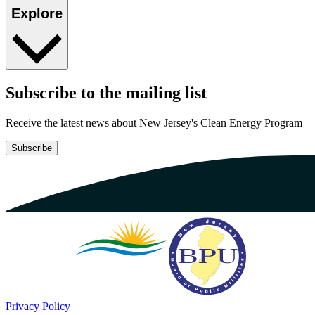
Explore​​​​‌ ‍ ​‍​‍‌‍ ‌ ​‍‌‍‍‌‌‍‌ ‌‍‍‌‌‍ ‍​‍​‍​ ‍‍​‍​‍‌ ​ ‌‍​‌‌‍ ‍‌‍‍‌‌ ‌​‌ ‍‌​‍ ‍‌‍‍‌‌‍ ​‍​‍​‍ ​​‍​‍‌‍‍​‌ ​‍‌‍‌‌‌‍‌‍​‍​‍​ ‍‍​‍​‍‌‍‍​‌ ‌​‌ ‌​‌ ​​​ ‍‍​‍ ​‍ ‌‍ ​‌‍ ‌‍​ ‌‍​‌‌‍ ​‌‍‍​‌‍ ‌ ​ ‌ ‌​​ ‍‍​ ​ ​ ​ ​ ​ ​ ​ ​‍ ‌‍‍‌‌‍ ‍‌ ‌​‌‍‌‌‌‍ ‍‌ ‌​​‍ ‌‍‌‌‌‍‌​‌‍‍‌‌ ‌​​‍ ‌‍ ‌‌‍ ‌‍‌​‌‍‌‌​ ‌‌ ​​‌ ​‍‌‍‌‌‌ ​ ‌‍‌‌‌‍ ‍‌ ‌​‌‍​‌‌ ‌​‌‍‍‌‌‍ ‌‍ ‍​ ‍ ‌‍‍‌‌‍‌​​ ‌‌ ​ ‌‍‍‌‌ ‌​‌‍‌‌‌​‌‍‌‍ ‌‍ ‌ ‌​‌‍‌‌‌ ​‍​ ‍ ‌ ‌​‌ ‍‌‌ ​​‌‍‌‌​ ‌‌‍‌‍‌‍ ‌‍ ‌ ‌​‌‍‌‌‌ ​‍​ ‍ ‌ ​​‌‍​‌‌ ‌​‌‍‍​​ ‌‌‍ ‌‌‍‌‌‌‍ ‍‌ ‌‌‌ ​ ​‍‌‌​ ‌‌‌​​‍‌‌ ‌‍‍ ‌‍‌‌‌ ‍‌​‍‌‌​ ​ ‌​‌​​‍‌‌​ ​ ‌​‌​​‍‌‌​ ​‍​ ​‍‌‍​‌​ ‍‌‌‍‌‍​ ​​‌‍‌​​ ​​​ ‌​​ ​​​ ​ ​ ​‌​ ‌‍​ ‌ ​‍‌‌​ ​‍​ ​‍​‍‌‌​ ‌‌‌​‌​​‍ ‍‌‍‍​‌‍‌‌‌‍​‌‌‍‌​‌‍‍‌‌‍ ‍‌‍‌ ​ ‌‍​‍‌‍​‌‌ ​ ‌‍‌‌‌‌‌‌‌ ​‍‌‍ ​​ ‌‌‍‍​‌ ‌​‌ ‌​‌ ​​​‍‌‌​ ​ ‌​​‌​‍‌‌​ ​‍‌​‌‍​‍‌‌​ ​‍‌​‌‍‌‍ ​‌‍ ‌‍​ ‌‍​‌‌‍ ​‌‍‍​‌‍ ‌ ​ ‌ ‌​​‍‌‌​ ​ ‌​​‌​ ​ ​ ​ ​ ​ ​ ​ ​‍‌‍‌‍‍‌‌‍‌​​ ‌‌ ​ ‌‍‍‌‌ ‌​‌‍‌‌‌​‌‍‌‍ ‌‍ ‌ ‌​‌‍‌‌‌ ​‍​‍‌‍‌ ‌​‌ ‍‌‌ ​​‌‍‌‌​ ‌‌‍‌‍‌‍ ‌‍ ‌ ‌​‌‍‌‌‌ ​‍​‍‌‍‌ ​​‌‍​‌‌ ‌​‌‍‍​​ ‌‌‍ ‌‌‍‌‌‌‍ ‍‌ ‌‌‌ ​ ​‍‌‌​ ‌‌‌​​‍‌‌ ‌‍‍ ‌‍‌‌‌ ‍‌​‍‌‌​ ​ ‌​‌​​‍‌‌​ ​ ‌​‌​​‍‌‌​ ​‍​ ​‍‌‍​‌​ ‍‌‌‍‌‍​ ​​‌‍‌​​ ​​​ ‌​​ ​​​ ​ ​ ​‌​ ‌‍​ ‌ ​‍‌‌​ ​‍​ ​‍​‍‌‌​ ‌‌‌​‌​​‍ ‍‌‍‍​‌‍‌‌‌‍​‌‌‍‌​‌‍‍‌‌‍ ‍‌‍‌ ​‍‌‍‌ ​​‌‍‌‌‌ ​‍‌ ​ ‌ ​​‌‍‌‌‌‍​ ‌ ‌​‌‍‍‌‌ ‌‍‌‍‌‌​ ‌‌ ​​‌ ‌‌‌‍​‍‌‍ ​‌‍‍‌‌ ​ ‌‍‍​‌‍‌‌‌‍‌​​‍​‍‌ ‌
Subscribe to the mailing list​​​​‌ ‍ ​‍​‍‌‍ ‌ ​‍‌‍‍‌‌‍‌ ‌‍‍‌‌‍ ‍​‍​‍​ ‍‍​‍​‍‌ ​ ‌‍​‌‌‍ ‍‌‍‍‌‌ ‌​‌ ‍‌​‍ ‍‌‍‍‌‌‍ ​‍​‍​‍ ​​‍​‍‌‍‍​‌ ​‍‌‍‌‌‌‍‌‍​‍​‍​ ‍‍​‍​‍‌‍‍​‌ ‌​‌ ‌​‌ ​​​ ‍‍​‍ ​‍ ‌‍ ​‌‍ ‌‍​ ‌‍​‌‌‍ ​‌‍‍​‌‍ ‌ ​ ‌ ‌​​ ‍‍​ ​ ​ ​ ​ ​ ​ ​ ​‍ ‌‍‍‌‌‍ ‍‌ ‌​‌‍‌‌‌‍ ‍‌ ‌​​‍ ‌‍‌‌‌‍‌​‌‍‍‌‌ ‌​​‍ ‌‍ ‌‌‍ ‌‍‌​‌‍‌‌​ ‌‌ ​​‌ ​‍‌‍‌‌‌ ​ ‌‍‌‌‌‍ ‍‌ ‌​‌‍​‌‌ ‌​‌‍‍‌‌‍ ‌‍ ‍​ ‍ ‌‍‍‌‌‍‌​​ ‌‌ ​ ‌‍‍‌‌ ‌​‌‍‌‌‌​‌‍‌‍ ‌‍ ‌ ‌​‌‍‌‌‌ ​‍​ ‍ ‌ ‌​‌ ‍‌‌ ​​‌‍‌‌​ ‌‌‍‌‍‌‍ ‌‍ ‌ ‌​‌‍‌‌‌ ​‍​ ‍ ‌ ​​‌‍​‌‌ ‌​‌‍‍​​ ‌‌‍ ‍‌‍‌‌‌ ‌ ‌ ​ ‌‍ ​‌‍‌‌‌ ‌​‌ ‌​‌‍‌‌‌ ​‍​‍ ‍‌‍‍​‌‍‌‌‌‍​‌‌‍‌​‌‍‍‌‌‍ ‍‌‍‌ ​ ‌‍​‍‌‍​‌‌ ​ ‌‍‌‌‌‌‌‌‌ ​‍‌‍ ​​ ‌‌‍‍​‌ ‌​‌ ‌​‌ ​​​‍‌‌​ ​ ‌​​‌​‍‌‌​ ​‍‌​‌‍​‍‌‌​ ​‍‌​‌‍‌‍ ​‌‍ ‌‍​ ‌‍​‌‌‍ ​‌‍‍​‌‍ ‌ ​ ‌ ‌​​‍‌‌​ ​ ‌​​‌​ ​ ​ ​ ​ ​ ​ ​ ​‍‌‍‌‍‍‌‌‍‌​​ ‌‌ ​ ‌‍‍‌‌ ‌​‌‍‌‌‌​‌‍‌‍ ‌‍ ‌ ‌​‌‍‌‌‌ ​‍​‍‌‍‌ ‌​‌ ‍‌‌ ​​‌‍‌‌​ ‌‌‍‌‍‌‍ ‌‍ ‌ ‌​‌‍‌‌‌ ​‍​‍‌‍‌ ​​‌‍​‌‌ ‌​‌‍‍​​ ‌‌‍ ‍‌‍‌‌‌ ‌ ‌ ​ ‌‍ ​‌‍‌‌‌ ‌​‌ ‌​‌‍‌‌‌ ​‍​‍ ‍‌‍‍​‌‍‌‌‌‍​‌‌‍‌​‌‍‍‌‌‍ ‍‌‍‌ ​‍‌‍‌ ​​‌‍‌‌‌ ​‍‌ ​ ‌ ​​‌‍‌‌‌‍​ ‌ ‌​‌‍‍‌‌ ‌‍‌‍‌‌​ ‌‌ ​​‌ ‌‌‌‍​‍‌‍ ​‌‍‍‌‌ ​ ‌‍‍​‌‍‌‌‌‍‌​​‍​‍‌ ‌
Receive the latest news about New Jersey's Clean Energy Program​​​​‌ ‍ ​‍​‍‌‍ ‌ ​‍‌‍‍‌‌‍‌ ‌‍‍‌‌‍ ‍​‍​‍​ ‍‍​‍​‍‌ ​ ‌‍​‌‌‍ ‍‌‍‍‌‌ ‌​‌ ‍‌​‍ ‍‌‍‍‌‌‍ ​‍​‍​‍ ​​‍​‍‌‍‍​‌ ​‍‌‍‌‌‌‍‌‍​‍​‍​ ‍‍​‍​‍‌‍‍​‌ ‌​‌ ‌​‌ ​​​ ‍‍​‍ ​‍ ‌‍ ​‌‍ ‌‍​ ‌‍​‌‌‍ ​‌‍‍​‌‍ ‌ ​ ‌ ‌​​ ‍‍​ ​ ​ ​ ​ ​ ​ ​ ​‍ ‌‍‍‌‌‍ ‍‌ ‌​‌‍‌‌‌‍ ‍‌ ‌​​‍ ‌‍‌‌‌‍‌​‌‍‍‌‌ ‌​​‍ ‌‍ ‌‌‍ ‌‍‌​‌‍‌‌​ ‌‌ ​​‌ ​‍‌‍‌‌‌ ​ ‌‍‌‌‌‍ ‍‌ ‌​‌‍​‌‌ ‌​‌‍‍‌‌‍ ‌‍ ‍​ ‍ ‌‍‍‌‌‍‌​​ ‌‌ ​ ‌‍‍‌‌ ‌​‌‍‌‌‌​‌‍‌‍ ‌‍ ‌ ‌​‌‍‌‌‌ ​‍​ ‍ ‌ ‌​‌ ‍‌‌ ​​‌‍‌‌​ ‌‌‍‌‍‌‍ ‌‍ ‌ ‌​‌‍‌‌‌ ​‍​ ‍ ‌ ​​‌‍​‌‌ ‌​‌‍‍​​ ‌‌‍ ‍‌‍‌‌‌ ‌ ‌ ​ ‌‍ ​‌‍‌‌‌ ‌​‌ ‌​‌‍‌‌‌ ​‍​‍ ‍‌ ‌​‌‍‌‌‌ ‍​‌ ‌​​ ‌‍​‍‌‍​‌‌ ​ ‌‍‌‌‌‌‌‌‌ ​‍‌‍ ​​ ‌‌‍‍​‌ ‌​‌ ‌​‌ ​​​‍‌‌​ ​ ‌​​‌​‍‌‌​ ​‍‌​‌‍​‍‌‌​ ​‍‌​‌‍‌‍ ​‌‍ ‌‍​ ‌‍​‌‌‍ ​‌‍‍​‌‍ ‌ ​ ‌ ‌​​‍‌‌​ ​ ‌​​‌​ ​ ​ ​ ​ ​ ​ ​ ​‍‌‍‌‍‍‌‌‍‌​​ ‌‌ ​ ‌‍‍‌‌ ‌​‌‍‌‌‌​‌‍‌‍ ‌‍ ‌ ‌​‌‍‌‌‌ ​‍​‍‌‍‌ ‌​‌ ‍‌‌ ​​‌‍‌‌​ ‌‌‍‌‍‌‍ ‌‍ ‌ ‌​‌‍‌‌‌ ​‍​‍‌‍‌ ​​‌‍​‌‌ ‌​‌‍‍​​ ‌‌‍ ‍‌‍‌‌‌ ‌ ‌ ​ ‌‍ ​‌‍‌‌‌ ‌​‌ ‌​‌‍‌‌‌ ​‍​‍ ‍‌ ‌​‌‍‌‌‌ ‍​‌ ‌​​‍‌‍‌ ​​‌‍‌‌‌ ​‍‌ ​ ‌ ​​‌‍‌‌‌‍​ ‌ ‌​‌‍‍‌‌ ‌‍‌‍‌‌​ ‌‌ ​​‌ ‌‌‌‍​‍‌‍ ​‌‍‍‌‌ ​ ‌‍‍​‌‍‌‌‌‍‌​​‍​‍‌ ‌
Subscribe​​​​‌ ‍ ​‍​‍‌‍ ‌ ​‍‌‍‍‌‌‍‌ ‌‍‍‌‌‍ ‍​‍​‍​ ‍‍​‍​‍‌ ​ ‌‍​‌‌‍ ‍‌‍‍‌‌ ‌​‌ ‍‌​‍ ‍‌‍‍‌‌‍ ​‍​‍​‍ ​​‍​‍‌‍‍​‌ ​‍‌‍‌‌‌‍‌‍​‍​‍​ ‍‍​‍​‍‌‍‍​‌ ‌​‌ ‌​‌ ​​​ ‍‍​‍ ​‍ ‌‍ ​‌‍ ‌‍​ ‌‍​‌‌‍ ​‌‍‍​‌‍ ‌ ​ ‌ ‌​​ ‍‍​ ​ ​ ​ ​ ​ ​ ​ ​‍ ‌‍‍‌‌‍ ‍‌ ‌​‌‍‌‌‌‍ ‍‌ ‌​​‍ ‌‍‌‌‌‍‌​‌‍‍‌‌ ‌​​‍ ‌‍ ‌‌‍ ‌‍‌​‌‍‌‌​ ‌‌ ​​‌ ​‍‌‍‌‌‌ ​ ‌‍‌‌‌‍ ‍‌ ‌​‌‍​‌‌ ‌​‌‍‍‌‌‍ ‌‍ ‍​ ‍ ‌‍‍‌‌‍‌​​ ‌‌ ​ ‌‍‍‌‌ ‌​‌‍‌‌‌​‌‍‌‍ ‌‍ ‌ ‌​‌‍‌‌‌ ​‍​ ‍ ‌ ‌​‌ ‍‌‌ ​​‌‍‌‌​ ‌‌‍‌‍‌‍ ‌‍ ‌ ‌​‌‍‌‌‌ ​‍​ ‍ ‌ ​​‌‍​‌‌ ‌​‌‍‍​​ ‌‌‍ ‍‌‍‌‌‌ ‌ ‌ ​ ‌‍ ​‌‍‌‌‌ ‌​‌ ‌​‌‍‌‌‌ ​‍​‍ ‍‌‍​‍‌ ‌​‌‍ ‍​ ‌‍​‍‌‍​‌‌ ​ ‌‍‌‌‌‌‌‌‌ ​‍‌‍ ​​ ‌‌‍‍​‌ ‌​‌ ‌​‌ ​​​‍‌‌​ ​ ‌​​‌​‍‌‌​ ​‍‌​‌‍​‍‌‌​ ​‍‌​‌‍‌‍ ​‌‍ ‌‍​ ‌‍​‌‌‍ ​‌‍‍​‌‍ ‌ ​ ‌ ‌​​‍‌‌​ ​ ‌​​‌​ ​ ​ ​ ​ ​ ​ ​ ​‍‌‍‌‍‍‌‌‍‌​​ ‌‌ ​ ‌‍‍‌‌ ‌​‌‍‌‌‌​‌‍‌‍ ‌‍ ‌ ‌​‌‍‌‌‌ ​‍​‍‌‍‌ ‌​‌ ‍‌‌ ​​‌‍‌‌​ ‌‌‍‌‍‌‍ ‌‍ ‌ ‌​‌‍‌‌‌ ​‍​‍‌‍‌ ​​‌‍​‌‌ ‌​‌‍‍​​ ‌‌‍ ‍‌‍‌‌‌ ‌ ‌ ​ ‌‍ ​‌‍‌‌‌ ‌​‌ ‌​‌‍‌‌‌ ​‍​‍ ‍‌‍​‍‌ ‌​‌‍ ‍​‍‌‍‌ ​​‌‍‌‌‌ ​‍‌ ​ ‌ ​​‌‍‌‌‌‍​ ‌ ‌​‌‍‍‌‌ ‌‍‌‍‌‌​ ‌‌ ​​‌ ‌‌‌‍​‍‌‍ ​‌‍‍‌‌ ​ ‌‍‍​‌‍‌‌‌‍‌​​‍​‍‌ ‌
Privacy Policy