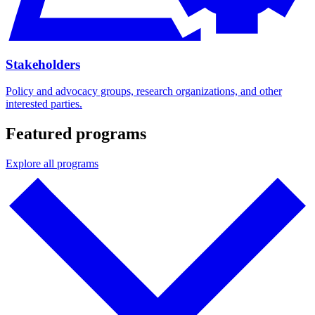
Stakeholders​​​​‌ ‍ ​‍​‍‌‍ ‌ ​‍‌‍‍‌‌‍‌ ‌‍‍‌‌‍ ‍​‍​‍​ ‍‍​‍​‍‌ ​ ‌‍​‌‌‍ ‍‌‍‍‌‌ ‌​‌ ‍‌​‍ ‍‌‍‍‌‌‍ ​‍​‍​‍ ​​‍​‍‌‍‍​‌ ​‍‌‍‌‌‌‍‌‍​‍​‍​ ‍‍​‍​‍‌‍‍​‌ ‌​‌ ‌​‌ ​​​ ‍‍​‍ ​‍ ‌‍ ​‌‍ ‌‍​ ‌‍​‌‌‍ ​‌‍‍​‌‍ ‌ ​ ‌ ‌​​ ‍‍​ ​ ​ ​ ​ ​ ​ ​ ​‍ ‌‍‍‌‌‍ ‍‌ ‌​‌‍‌‌‌‍ ‍‌ ‌​​‍ ‌‍‌‌‌‍‌​‌‍‍‌‌ ‌​​‍ ‌‍ ‌‌‍ ‌‍‌​‌‍‌‌​ ‌‌ ​​‌ ​‍‌‍‌‌‌ ​ ‌‍‌‌‌‍ ‍‌ ‌​‌‍​‌‌ ‌​‌‍‍‌‌‍ ‌‍ ‍​ ‍ ‌‍‍‌‌‍‌​​ ‌‌‍‌​​ ​‌‌‍​‍​ ‍​​ ‌​‌‍​‌​ ​​​ ‍​​‍ ‌​ ‌​​ ​ ​ ​‍​ ‌​​‍ ‌​ ‌​​ ‍​‌‍‌‍‌‍‌‍​‍ ‌‌‍​‌​ ‌​​ ​ ​ ‌‍​‍ ‌​ ‌​​ ​‍​ ‌ ​ ​​​ ‌‍‌‍​‍‌‍​‍​ ​‌​ ​ ‌‍‌​‌‍‌‍‌‍‌‌​ ‍ ‌ ‌​‌ ‍‌‌ ​​‌‍‌‌​ ‌‌‍​‌‌ ‌‌‌‍‌​‌‍‍‌‌‍‌‌‌‍ ‍‌‍​ ‌‍‌‌​ ‍ ‌ ​​‌‍​‌‌ ‌​‌‍‍​​ ‌‌ ‌​‌‍‍‌‌ ‌​‌‍ ​‌‍‌‌​ ‌‍​‍‌‍​‌‌ ​ ‌‍‌‌‌‌‌‌‌ ​‍‌‍ ​​ ‌‌‍‍​‌ ‌​‌ ‌​‌ ​​​‍‌‌​ ​ ‌​​‌​‍‌‌​ ​‍‌​‌‍​‍‌‌​ ​‍‌​‌‍‌‍ ​‌‍ ‌‍​ ‌‍​‌‌‍ ​‌‍‍​‌‍ ‌ ​ ‌ ‌​​‍‌‌​ ​ ‌​​‌​ ​ ​ ​ ​ ​ ​ ​ ​‍‌‍‌‍‍‌‌‍‌​​ ‌‌‍‌​​ ​‌‌‍​‍​ ‍​​ ‌​‌‍​‌​ ​​​ ‍​​‍ ‌​ ‌​​ ​ ​ ​‍​ ‌​​‍ ‌​ ‌​​ ‍​‌‍‌‍‌‍‌‍​‍ ‌‌‍​‌​ ‌​​ ​ ​ ‌‍​‍ ‌​ ‌​​ ​‍​ ‌ ​ ​​​ ‌‍‌‍​‍‌‍​‍​ ​‌​ ​ ‌‍‌​‌‍‌‍‌‍‌‌​‍‌‍‌ ‌​‌ ‍‌‌ ​​‌‍‌‌​ ‌‌‍​‌‌ ‌‌‌‍‌​‌‍‍‌‌‍‌‌‌‍ ‍‌‍​ ‌‍‌‌​‍‌‍‌ ​​‌‍​‌‌ ‌​‌‍‍​​ ‌‌ ‌​‌‍‍‌‌ ‌​‌‍ ​‌‍‌‌​‍‌‍‌ ​​‌‍‌‌‌ ​‍‌ ​ ‌ ​​‌‍‌‌‌‍​ ‌ ‌​‌‍‍‌‌ ‌‍‌‍‌‌​ ‌‌ ​​‌ ‌‌‌‍​‍‌‍ ​‌‍‍‌‌ ​ ‌‍‍​‌‍‌‌‌‍‌​​‍​‍‌ ‌
Policy and advocacy groups, research organizations, and other
interested parties.​​​​‌ ‍ ​‍​‍‌‍ ‌ ​‍‌‍‍‌‌‍‌ ‌‍‍‌‌‍ ‍​‍​‍​ ‍‍​‍​‍‌ ​ ‌‍​‌‌‍ ‍‌‍‍‌‌ ‌​‌ ‍‌​‍ ‍‌‍‍‌‌‍ ​‍​‍​‍ ​​‍​‍‌‍‍​‌ ​‍‌‍‌‌‌‍‌‍​‍​‍​ ‍‍​‍​‍‌‍‍​‌ ‌​‌ ‌​‌ ​​​ ‍‍​‍ ​‍ ‌‍ ​‌‍ ‌‍​ ‌‍​‌‌‍ ​‌‍‍​‌‍ ‌ ​ ‌ ‌​​ ‍‍​ ​ ​ ​ ​ ​ ​ ​ ​‍ ‌‍‍‌‌‍ ‍‌ ‌​‌‍‌‌‌‍ ‍‌ ‌​​‍ ‌‍‌‌‌‍‌​‌‍‍‌‌ ‌​​‍ ‌‍ ‌‌‍ ‌‍‌​‌‍‌‌​ ‌‌ ​​‌ ​‍‌‍‌‌‌ ​ ‌‍‌‌‌‍ ‍‌ ‌​‌‍​‌‌ ‌​‌‍‍‌‌‍ ‌‍ ‍​ ‍ ‌‍‍‌‌‍‌​​ ‌‌‍‌​​ ​‌‌‍​‍​ ‍​​ ‌​‌‍​‌​ ​​​ ‍​​‍ ‌​ ‌​​ ​ ​ ​‍​ ‌​​‍ ‌​ ‌​​ ‍​‌‍‌‍‌‍‌‍​‍ ‌‌‍​‌​ ‌​​ ​ ​ ‌‍​‍ ‌​ ‌​​ ​‍​ ‌ ​ ​​​ ‌‍‌‍​‍‌‍​‍​ ​‌​ ​ ‌‍‌​‌‍‌‍‌‍‌‌​ ‍ ‌ ‌​‌ ‍‌‌ ​​‌‍‌‌​ ‌‌‍​‌‌ ‌‌‌‍‌​‌‍‍‌‌‍‌‌‌‍ ‍‌‍​ ‌‍‌‌​ ‍ ‌ ​​‌‍​‌‌ ‌​‌‍‍​​ ‌‌ ​ ‌‍‍​‌‍ ‌ ​‍‌ ‌​‌​‌​‌‍‌‌‌ ​ ‌‍​ ‌ ​‍‌‍‍‌‌ ​​‌ ‌​‌‍‍‌‌‍ ‌‍ ‍​ ‌‍​‍‌‍​‌‌ ​ ‌‍‌‌‌‌‌‌‌ ​‍‌‍ ​​ ‌‌‍‍​‌ ‌​‌ ‌​‌ ​​​‍‌‌​ ​ ‌​​‌​‍‌‌​ ​‍‌​‌‍​‍‌‌​ ​‍‌​‌‍‌‍ ​‌‍ ‌‍​ ‌‍​‌‌‍ ​‌‍‍​‌‍ ‌ ​ ‌ ‌​​‍‌‌​ ​ ‌​​‌​ ​ ​ ​ ​ ​ ​ ​ ​‍‌‍‌‍‍‌‌‍‌​​ ‌‌‍‌​​ ​‌‌‍​‍​ ‍​​ ‌​‌‍​‌​ ​​​ ‍​​‍ ‌​ ‌​​ ​ ​ ​‍​ ‌​​‍ ‌​ ‌​​ ‍​‌‍‌‍‌‍‌‍​‍ ‌‌‍​‌​ ‌​​ ​ ​ ‌‍​‍ ‌​ ‌​​ ​‍​ ‌ ​ ​​​ ‌‍‌‍​‍‌‍​‍​ ​‌​ ​ ‌‍‌​‌‍‌‍‌‍‌‌​‍‌‍‌ ‌​‌ ‍‌‌ ​​‌‍‌‌​ ‌‌‍​‌‌ ‌‌‌‍‌​‌‍‍‌‌‍‌‌‌‍ ‍‌‍​ ‌‍‌‌​‍‌‍‌ ​​‌‍​‌‌ ‌​‌‍‍​​ ‌‌ ​ ‌‍‍​‌‍ ‌ ​‍‌ ‌​‌​‌​‌‍‌‌‌ ​ ‌‍​ ‌ ​‍‌‍‍‌‌ ​​‌ ‌​‌‍‍‌‌‍ ‌‍ ‍​‍‌‍‌ ​​‌‍‌‌‌ ​‍‌ ​ ‌ ​​‌‍‌‌‌‍​ ‌ ‌​‌‍‍‌‌ ‌‍‌‍‌‌​ ‌‌ ​​‌ ‌‌‌‍​‍‌‍ ​‌‍‍‌‌ ​ ‌‍‍​‌‍‌‌‌‍‌​​‍​‍‌ ‌
Featured programs​​​​‌ ‍ ​‍​‍‌‍ ‌ ​‍‌‍‍‌‌‍‌ ‌‍‍‌‌‍ ‍​‍​‍​ ‍‍​‍​‍‌ ​ ‌‍​‌‌‍ ‍‌‍‍‌‌ ‌​‌ ‍‌​‍ ‍‌‍‍‌‌‍ ​‍​‍​‍ ​​‍​‍‌‍‍​‌ ​‍‌‍‌‌‌‍‌‍​‍​‍​ ‍‍​‍​‍‌‍‍​‌ ‌​‌ ‌​‌ ​​​ ‍‍​‍ ​‍ ‌‍ ​‌‍ ‌‍​ ‌‍​‌‌‍ ​‌‍‍​‌‍ ‌ ​ ‌ ‌​​ ‍‍​ ​ ​ ​ ​ ​ ​ ​ ​‍ ‌‍‍‌‌‍ ‍‌ ‌​‌‍‌‌‌‍ ‍‌ ‌​​‍ ‌‍‌‌‌‍‌​‌‍‍‌‌ ‌​​‍ ‌‍ ‌‌‍ ‌‍‌​‌‍‌‌​ ‌‌ ​​‌ ​‍‌‍‌‌‌ ​ ‌‍‌‌‌‍ ‍‌ ‌​‌‍​‌‌ ‌​‌‍‍‌‌‍ ‌‍ ‍​ ‍ ‌‍‍‌‌‍‌​​ ‌‌‍‍​‌‍ ‌‍ ‌‌‍‌‌‌ ​​‌‍​‌‌‍‌ ‌‍‌‌​ ‍ ‌ ‌​‌ ‍‌‌ ​​‌‍‌‌​ ‌‌‍‍​‌‍ ‌‍ ‌‌‍‌‌‌ ​​‌‍​‌‌‍‌ ‌‍‌‌​ ‍ ‌ ​​‌‍​‌‌ ‌​‌‍‍​​ ‌‌ ​​‌ ​‍‌‍ ‌‍‌ ‌ ​‍‌‍​‌‌‍ ‌‌ ​ ​‍ ‍‌‍‍​‌‍‌‌‌‍​‌‌‍‌​‌‍‍‌‌‍ ‍‌‍‌ ​ ‌‍​‍‌‍​‌‌ ​ ‌‍‌‌‌‌‌‌‌ ​‍‌‍ ​​ ‌‌‍‍​‌ ‌​‌ ‌​‌ ​​​‍‌‌​ ​ ‌​​‌​‍‌‌​ ​‍‌​‌‍​‍‌‌​ ​‍‌​‌‍‌‍ ​‌‍ ‌‍​ ‌‍​‌‌‍ ​‌‍‍​‌‍ ‌ ​ ‌ ‌​​‍‌‌​ ​ ‌​​‌​ ​ ​ ​ ​ ​ ​ ​ ​‍‌‍‌‍‍‌‌‍‌​​ ‌‌‍‍​‌‍ ‌‍ ‌‌‍‌‌‌ ​​‌‍​‌‌‍‌ ‌‍‌‌​‍‌‍‌ ‌​‌ ‍‌‌ ​​‌‍‌‌​ ‌‌‍‍​‌‍ ‌‍ ‌‌‍‌‌‌ ​​‌‍​‌‌‍‌ ‌‍‌‌​‍‌‍‌ ​​‌‍​‌‌ ‌​‌‍‍​​ ‌‌ ​​‌ ​‍‌‍ ‌‍‌ ‌ ​‍‌‍​‌‌‍ ‌‌ ​ ​‍ ‍‌‍‍​‌‍‌‌‌‍​‌‌‍‌​‌‍‍‌‌‍ ‍‌‍‌ ​‍‌‍‌ ​​‌‍‌‌‌ ​‍‌ ​ ‌ ​​‌‍‌‌‌‍​ ‌ ‌​‌‍‍‌‌ ‌‍‌‍‌‌​ ‌‌ ​​‌ ‌‌‌‍​‍‌‍ ​‌‍‍‌‌ ​ ‌‍‍​‌‍‌‌‌‍‌​​‍​‍‌ ‌
Explore all programs​​​​‌ ‍ ​‍​‍‌‍ ‌ ​‍‌‍‍‌‌‍‌ ‌‍‍‌‌‍ ‍​‍​‍​ ‍‍​‍​‍‌ ​ ‌‍​‌‌‍ ‍‌‍‍‌‌ ‌​‌ ‍‌​‍ ‍‌‍‍‌‌‍ ​‍​‍​‍ ​​‍​‍‌‍‍​‌ ​‍‌‍‌‌‌‍‌‍​‍​‍​ ‍‍​‍​‍‌‍‍​‌ ‌​‌ ‌​‌ ​​​ ‍‍​‍ ​‍ ‌‍ ​‌‍ ‌‍​ ‌‍​‌‌‍ ​‌‍‍​‌‍ ‌ ​ ‌ ‌​​ ‍‍​ ​ ​ ​ ​ ​ ​ ​ ​‍ ‌‍‍‌‌‍ ‍‌ ‌​‌‍‌‌‌‍ ‍‌ ‌​​‍ ‌‍‌‌‌‍‌​‌‍‍‌‌ ‌​​‍ ‌‍ ‌‌‍ ‌‍‌​‌‍‌‌​ ‌‌ ​​‌ ​‍‌‍‌‌‌ ​ ‌‍‌‌‌‍ ‍‌ ‌​‌‍​‌‌ ‌​‌‍‍‌‌‍ ‌‍ ‍​ ‍ ‌‍‍‌‌‍‌​​ ‌‌‍‍​‌‍ ‌‍ ‌‌‍‌‌‌ ​​‌‍​‌‌‍‌ ‌‍‌‌​ ‍ ‌ ‌​‌ ‍‌‌ ​​‌‍‌‌​ ‌‌‍‍​‌‍ ‌‍ ‌‌‍‌‌‌ ​​‌‍​‌‌‍‌ ‌‍‌‌​ ‍ ‌ ​​‌‍​‌‌ ‌​‌‍‍​​ ‌‌ ​​‌ ​‍‌‍ ‌‍‌ ‌ ​‍‌‍​‌‌‍ ‌‌ ​ ​‍ ‍‌‍ ​‌‍‍‌‌‍ ‍‌‍‍ ‌‌‌​‌‍‌‌‌ ‍​‌ ‌​​ ‌‍​‍‌‍​‌‌ ​ ‌‍‌‌‌‌‌‌‌ ​‍‌‍ ​​ ‌‌‍‍​‌ ‌​‌ ‌​‌ ​​​‍‌‌​ ​ ‌​​‌​‍‌‌​ ​‍‌​‌‍​‍‌‌​ ​‍‌​‌‍‌‍ ​‌‍ ‌‍​ ‌‍​‌‌‍ ​‌‍‍​‌‍ ‌ ​ ‌ ‌​​‍‌‌​ ​ ‌​​‌​ ​ ​ ​ ​ ​ ​ ​ ​‍‌‍‌‍‍‌‌‍‌​​ ‌‌‍‍​‌‍ ‌‍ ‌‌‍‌‌‌ ​​‌‍​‌‌‍‌ ‌‍‌‌​‍‌‍‌ ‌​‌ ‍‌‌ ​​‌‍‌‌​ ‌‌‍‍​‌‍ ‌‍ ‌‌‍‌‌‌ ​​‌‍​‌‌‍‌ ‌‍‌‌​‍‌‍‌ ​​‌‍​‌‌ ‌​‌‍‍​​ ‌‌ ​​‌ ​‍‌‍ ‌‍‌ ‌ ​‍‌‍​‌‌‍ ‌‌ ​ ​‍ ‍‌‍ ​‌‍‍‌‌‍ ‍‌‍‍ ‌‌‌​‌‍‌‌‌ ‍​‌ ‌​​‍‌‍‌ ​​‌‍‌‌‌ ​‍‌ ​ ‌ ​​‌‍‌‌‌‍​ ‌ ‌​‌‍‍‌‌ ‌‍‌‍‌‌​ ‌‌ ​​‌ ‌‌‌‍​‍‌‍ ​‌‍‍‌‌ ​ ‌‍‍​‌‍‌‌‌‍‌​​‍​‍‌ ‌