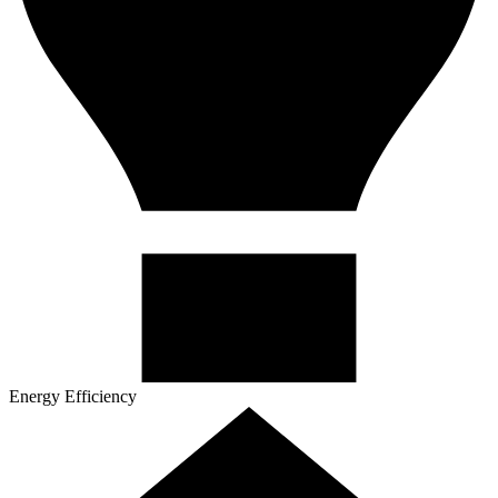
Energy Efficiency​​​​‌ ‍ ​‍​‍‌‍ ‌ ​‍‌‍‍‌‌‍‌ ‌‍‍‌‌‍ ‍​‍​‍​ ‍‍​‍​‍‌ ​ ‌‍​‌‌‍ ‍‌‍‍‌‌ ‌​‌ ‍‌​‍ ‍‌‍‍‌‌‍ ​‍​‍​‍ ​​‍​‍‌‍‍​‌ ​‍‌‍‌‌‌‍‌‍​‍​‍​ ‍‍​‍​‍‌‍‍​‌ ‌​‌ ‌​‌ ​​​ ‍‍​‍ ​‍ ‌‍ ​‌‍ ‌‍​ ‌‍​‌‌‍ ​‌‍‍​‌‍ ‌ ​ ‌ ‌​​ ‍‍​ ​ ​ ​ ​ ​ ​ ​ ​‍ ‌‍‍‌‌‍ ‍‌ ‌​‌‍‌‌‌‍ ‍‌ ‌​​‍ ‌‍‌‌‌‍‌​‌‍‍‌‌ ‌​​‍ ‌‍ ‌‌‍ ‌‍‌​‌‍‌‌​ ‌‌ ​​‌ ​‍‌‍‌‌‌ ​ ‌‍‌‌‌‍ ‍‌ ‌​‌‍​‌‌ ‌​‌‍‍‌‌‍ ‌‍ ‍​ ‍ ‌‍‍‌‌‍‌​​ ‌​ ​‌​ ​ ​ ​‍‌‍​ ​ ​​‌‍​‍​ ‌‍‌‍‌​​‍ ‌‌‍‌‍‌‍​ ‌‍​‍​ ‌‍​‍ ‌​ ‌​​ ​​‌‍​ ​ ‌‍​‍ ‌​ ‍​​ ​​​ ‌‌​ ​‍​‍ ‌‌‍‌​​ ‍‌​ ‌ ​ ‍​‌‍​‌​ ‍​​ ​‌​ ‍‌​ ​‍​ ‌ ​ ‍​​ ‌‍​ ‍ ‌ ‌​‌ ‍‌‌ ​​‌‍‌‌​ ‌‌ ‌​‌‍‌‌‌‍​ ‌‍‍​‌‍ ‍‌‍ ‌‍ ​‌‍ ‌‍‌ ‌ ‍‌​ ‍ ‌ ​​‌‍​‌‌ ‌​‌‍‍​​ ‌‌ ‌​‌‍‍‌‌ ‌​‌‍ ​‌‍‌‌​ ‌‍​‍‌‍​‌‌ ​ ‌‍‌‌‌‌‌‌‌ ​‍‌‍ ​​ ‌‌‍‍​‌ ‌​‌ ‌​‌ ​​​‍‌‌​ ​ ‌​​‌​‍‌‌​ ​‍‌​‌‍​‍‌‌​ ​‍‌​‌‍‌‍ ​‌‍ ‌‍​ ‌‍​‌‌‍ ​‌‍‍​‌‍ ‌ ​ ‌ ‌​​‍‌‌​ ​ ‌​​‌​ ​ ​ ​ ​ ​ ​ ​ ​‍‌‍‌‍‍‌‌‍‌​​ ‌​ ​‌​ ​ ​ ​‍‌‍​ ​ ​​‌‍​‍​ ‌‍‌‍‌​​‍ ‌‌‍‌‍‌‍​ ‌‍​‍​ ‌‍​‍ ‌​ ‌​​ ​​‌‍​ ​ ‌‍​‍ ‌​ ‍​​ ​​​ ‌‌​ ​‍​‍ ‌‌‍‌​​ ‍‌​ ‌ ​ ‍​‌‍​‌​ ‍​​ ​‌​ ‍‌​ ​‍​ ‌ ​ ‍​​ ‌‍​‍‌‍‌ ‌​‌ ‍‌‌ ​​‌‍‌‌​ ‌‌ ‌​‌‍‌‌‌‍​ ‌‍‍​‌‍ ‍‌‍ ‌‍ ​‌‍ ‌‍‌ ‌ ‍‌​‍‌‍‌ ​​‌‍​‌‌ ‌​‌‍‍​​ ‌‌ ‌​‌‍‍‌‌ ‌​‌‍ ​‌‍‌‌​‍‌‍‌ ​​‌‍‌‌‌ ​‍‌ ​ ‌ ​​‌‍‌‌‌‍​ ‌ ‌​‌‍‍‌‌ ‌‍‌‍‌‌​ ‌‌ ​​‌ ‌‌‌‍​‍‌‍ ​‌‍‍‌‌ ​ ‌‍‍​‌‍‌‌‌‍‌​​‍​‍‌ ‌