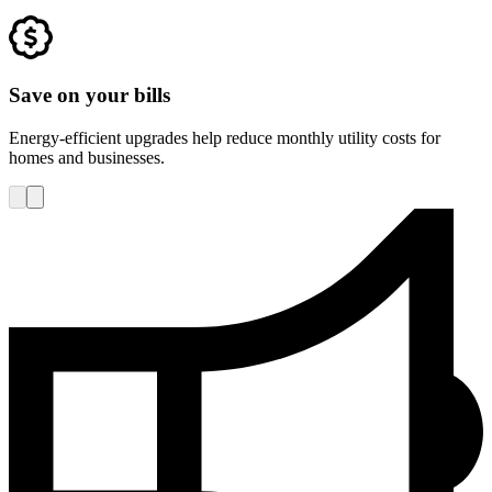
Save on your bills​​​​‌ ‍ ​‍​‍‌‍ ‌ ​‍‌‍‍‌‌‍‌ ‌‍‍‌‌‍ ‍​‍​‍​ ‍‍​‍​‍‌ ​ ‌‍​‌‌‍ ‍‌‍‍‌‌ ‌​‌ ‍‌​‍ ‍‌‍‍‌‌‍ ​‍​‍​‍ ​​‍​‍‌‍‍​‌ ​‍‌‍‌‌‌‍‌‍​‍​‍​ ‍‍​‍​‍‌‍‍​‌ ‌​‌ ‌​‌ ​​​ ‍‍​‍ ​‍ ‌‍ ​‌‍ ‌‍​ ‌‍​‌‌‍ ​‌‍‍​‌‍ ‌ ​ ‌ ‌​​ ‍‍​ ​ ​ ​ ​ ​ ​ ​ ​‍ ‌‍‍‌‌‍ ‍‌ ‌​‌‍‌‌‌‍ ‍‌ ‌​​‍ ‌‍‌‌‌‍‌​‌‍‍‌‌ ‌​​‍ ‌‍ ‌‌‍ ‌‍‌​‌‍‌‌​ ‌‌ ​​‌ ​‍‌‍‌‌‌ ​ ‌‍‌‌‌‍ ‍‌ ‌​‌‍​‌‌ ‌​‌‍‍‌‌‍ ‌‍ ‍​ ‍ ‌‍‍‌‌‍‌​​ ‌‌‍‍​‌‍ ‌‍ ‌‌‍‌‌‌ ​​‌‍​‌‌‍‌ ‌‍‌‌​ ‍ ‌ ‌​‌ ‍‌‌ ​​‌‍‌‌​ ‌‌‍‍​‌‍ ‌‍ ‌‌‍‌‌‌ ​​‌‍​‌‌‍‌ ‌‍‌‌​ ‍ ‌ ​​‌‍​‌‌ ‌​‌‍‍​​ ‌‌‍‌‍‌‍ ‌‍​ ‌ ‌‌‌ ​ ‌‌​ ‌‍‌‌‌‍​ ‌ ‌​‌‍‍‌‌‍ ‌‍ ‍​‍ ‍‌‍‍‌‌ ‌​‌‍‌‌‌‍ ‌‌ ​ ​‍‌‌​ ‌‌‌​​‍‌‌ ‌‍‍ ‌‍‌‌‌ ‍‌​‍‌‌​ ​ ‌​‌​​‍‌‌​ ​ ‌​‌​​‍‌‌​ ​‍​ ​‍​ ‌​​ ‌ ‌‍‌​‌‍‌​​ ‌ ​ ​‌​ ​‍​ ‌ ​ ​‌​ ‍​​ ‌ ‌‍‌‌​‍‌‌​ ​‍​ ​‍​‍‌‌​ ‌‌‌​‌​​‍ ‍‌ ‌​‌‍‍‌‌ ‌​‌‍ ​‌‍‌‌​ ‌‍​‍‌‍​‌‌ ​ ‌‍‌‌‌‌‌‌‌ ​‍‌‍ ​​ ‌‌‍‍​‌ ‌​‌ ‌​‌ ​​​‍‌‌​ ​ ‌​​‌​‍‌‌​ ​‍‌​‌‍​‍‌‌​ ​‍‌​‌‍‌‍ ​‌‍ ‌‍​ ‌‍​‌‌‍ ​‌‍‍​‌‍ ‌ ​ ‌ ‌​​‍‌‌​ ​ ‌​​‌​ ​ ​ ​ ​ ​ ​ ​ ​‍‌‍‌‍‍‌‌‍‌​​ ‌‌‍‍​‌‍ ‌‍ ‌‌‍‌‌‌ ​​‌‍​‌‌‍‌ ‌‍‌‌​‍‌‍‌ ‌​‌ ‍‌‌ ​​‌‍‌‌​ ‌‌‍‍​‌‍ ‌‍ ‌‌‍‌‌‌ ​​‌‍​‌‌‍‌ ‌‍‌‌​‍‌‍‌ ​​‌‍​‌‌ ‌​‌‍‍​​ ‌‌‍‌‍‌‍ ‌‍​ ‌ ‌‌‌ ​ ‌‌​ ‌‍‌‌‌‍​ ‌ ‌​‌‍‍‌‌‍ ‌‍ ‍​‍ ‍‌‍‍‌‌ ‌​‌‍‌‌‌‍ ‌‌ ​ ​‍‌‌​ ‌‌‌​​‍‌‌ ‌‍‍ ‌‍‌‌‌ ‍‌​‍‌‌​ ​ ‌​‌​​‍‌‌​ ​ ‌​‌​​‍‌‌​ ​‍​ ​‍​ ‌​​ ‌ ‌‍‌​‌‍‌​​ ‌ ​ ​‌​ ​‍​ ‌ ​ ​‌​ ‍​​ ‌ ‌‍‌‌​‍‌‌​ ​‍​ ​‍​‍‌‌​ ‌‌‌​‌​​‍ ‍‌ ‌​‌‍‍‌‌ ‌​‌‍ ​‌‍‌‌​‍‌‍‌ ​​‌‍‌‌‌ ​‍‌ ​ ‌ ​​‌‍‌‌‌‍​ ‌ ‌​‌‍‍‌‌ ‌‍‌‍‌‌​ ‌‌ ​​‌ ‌‌‌‍​‍‌‍ ​‌‍‍‌‌ ​ ‌‍‍​‌‍‌‌‌‍‌​​‍​‍‌ ‌
Energy-efficient upgrades help reduce monthly utility costs for
homes and businesses.​​​​‌ ‍ ​‍​‍‌‍ ‌ ​‍‌‍‍‌‌‍‌ ‌‍‍‌‌‍ ‍​‍​‍​ ‍‍​‍​‍‌ ​ ‌‍​‌‌‍ ‍‌‍‍‌‌ ‌​‌ ‍‌​‍ ‍‌‍‍‌‌‍ ​‍​‍​‍ ​​‍​‍‌‍‍​‌ ​‍‌‍‌‌‌‍‌‍​‍​‍​ ‍‍​‍​‍‌‍‍​‌ ‌​‌ ‌​‌ ​​​ ‍‍​‍ ​‍ ‌‍ ​‌‍ ‌‍​ ‌‍​‌‌‍ ​‌‍‍​‌‍ ‌ ​ ‌ ‌​​ ‍‍​ ​ ​ ​ ​ ​ ​ ​ ​‍ ‌‍‍‌‌‍ ‍‌ ‌​‌‍‌‌‌‍ ‍‌ ‌​​‍ ‌‍‌‌‌‍‌​‌‍‍‌‌ ‌​​‍ ‌‍ ‌‌‍ ‌‍‌​‌‍‌‌​ ‌‌ ​​‌ ​‍‌‍‌‌‌ ​ ‌‍‌‌‌‍ ‍‌ ‌​‌‍​‌‌ ‌​‌‍‍‌‌‍ ‌‍ ‍​ ‍ ‌‍‍‌‌‍‌​​ ‌‌‍‍​‌‍ ‌‍ ‌‌‍‌‌‌ ​​‌‍​‌‌‍‌ ‌‍‌‌​ ‍ ‌ ‌​‌ ‍‌‌ ​​‌‍‌‌​ ‌‌‍‍​‌‍ ‌‍ ‌‌‍‌‌‌ ​​‌‍​‌‌‍‌ ‌‍‌‌​ ‍ ‌ ​​‌‍​‌‌ ‌​‌‍‍​​ ‌‌‍‌‍‌‍ ‌‍​ ‌ ‌‌‌ ​ ‌‌​ ‌‍‌‌‌‍​ ‌ ‌​‌‍‍‌‌‍ ‌‍ ‍​‍ ‍‌‍‍‌‌ ‌​‌‍‌‌‌‍ ‌‌ ​ ​‍‌‌​ ‌‌‌​​‍‌‌ ‌‍‍ ‌‍‌‌‌ ‍‌​‍‌‌​ ​ ‌​‌​​‍‌‌​ ​ ‌​‌​​‍‌‌​ ​‍​ ​‍​ ‌​​ ‌ ‌‍‌​‌‍‌​​ ‌ ​ ​‌​ ​‍​ ‌ ​ ​‌​ ‍​​ ‌ ‌‍‌‌​‍‌‌​ ​‍​ ​‍​‍‌‌​ ‌‌‌​‌​​‍ ‍‌‍‌​‌‍‌‌‌ ​ ‌‍​ ‌ ​‍‌‍‍‌‌ ​​‌ ‌​‌‍‍‌‌‍ ‌‍ ‍​ ‌‍​‍‌‍​‌‌ ​ ‌‍‌‌‌‌‌‌‌ ​‍‌‍ ​​ ‌‌‍‍​‌ ‌​‌ ‌​‌ ​​​‍‌‌​ ​ ‌​​‌​‍‌‌​ ​‍‌​‌‍​‍‌‌​ ​‍‌​‌‍‌‍ ​‌‍ ‌‍​ ‌‍​‌‌‍ ​‌‍‍​‌‍ ‌ ​ ‌ ‌​​‍‌‌​ ​ ‌​​‌​ ​ ​ ​ ​ ​ ​ ​ ​‍‌‍‌‍‍‌‌‍‌​​ ‌‌‍‍​‌‍ ‌‍ ‌‌‍‌‌‌ ​​‌‍​‌‌‍‌ ‌‍‌‌​‍‌‍‌ ‌​‌ ‍‌‌ ​​‌‍‌‌​ ‌‌‍‍​‌‍ ‌‍ ‌‌‍‌‌‌ ​​‌‍​‌‌‍‌ ‌‍‌‌​‍‌‍‌ ​​‌‍​‌‌ ‌​‌‍‍​​ ‌‌‍‌‍‌‍ ‌‍​ ‌ ‌‌‌ ​ ‌‌​ ‌‍‌‌‌‍​ ‌ ‌​‌‍‍‌‌‍ ‌‍ ‍​‍ ‍‌‍‍‌‌ ‌​‌‍‌‌‌‍ ‌‌ ​ ​‍‌‌​ ‌‌‌​​‍‌‌ ‌‍‍ ‌‍‌‌‌ ‍‌​‍‌‌​ ​ ‌​‌​​‍‌‌​ ​ ‌​‌​​‍‌‌​ ​‍​ ​‍​ ‌​​ ‌ ‌‍‌​‌‍‌​​ ‌ ​ ​‌​ ​‍​ ‌ ​ ​‌​ ‍​​ ‌ ‌‍‌‌​‍‌‌​ ​‍​ ​‍​‍‌‌​ ‌‌‌​‌​​‍ ‍‌‍‌​‌‍‌‌‌ ​ ‌‍​ ‌ ​‍‌‍‍‌‌ ​​‌ ‌​‌‍‍‌‌‍ ‌‍ ‍​‍‌‍‌ ​​‌‍‌‌‌ ​‍‌ ​ ‌ ​​‌‍‌‌‌‍​ ‌ ‌​‌‍‍‌‌ ‌‍‌‍‌‌​ ‌‌ ​​‌ ‌‌‌‍​‍‌‍ ​‌‍‍‌‌ ​ ‌‍‍​‌‍‌‌‌‍‌​​‍​‍‌ ‌