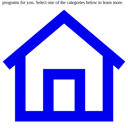
programs for you. Select one of the categories below to learn more.​​​​‌ ‍ ​‍​‍‌‍ ‌ ​‍‌‍‍‌‌‍‌ ‌‍‍‌‌‍ ‍​‍​‍​ ‍‍​‍​‍‌ ​ ‌‍​‌‌‍ ‍‌‍‍‌‌ ‌​‌ ‍‌​‍ ‍‌‍‍‌‌‍ ​‍​‍​‍ ​​‍​‍‌‍‍​‌ ​‍‌‍‌‌‌‍‌‍​‍​‍​ ‍‍​‍​‍‌‍‍​‌ ‌​‌ ‌​‌ ​​​ ‍‍​‍ ​‍ ‌‍ ​‌‍ ‌‍​ ‌‍​‌‌‍ ​‌‍‍​‌‍ ‌ ​ ‌ ‌​​ ‍‍​ ​ ​ ​ ​ ​ ​ ​ ​‍ ‌‍‍‌‌‍ ‍‌ ‌​‌‍‌‌‌‍ ‍‌ ‌​​‍ ‌‍‌‌‌‍‌​‌‍‍‌‌ ‌​​‍ ‌‍ ‌‌‍ ‌‍‌​‌‍‌‌​ ‌‌ ​​‌ ​‍‌‍‌‌‌ ​ ‌‍‌‌‌‍ ‍‌ ‌​‌‍​‌‌ ‌​‌‍‍‌‌‍ ‌‍ ‍​ ‍ ‌‍‍‌‌‍‌​​ ‌‌‍‍​‌‍ ‌‍ ‌‌‍‌‌‌ ​​‌‍​‌‌‍‌ ‌‍‌‌​ ‍ ‌ ‌​‌ ‍‌‌ ​​‌‍‌‌​ ‌‌‍‍​‌‍ ‌‍ ‌‌‍‌‌‌ ​​‌‍​‌‌‍‌ ‌‍‌‌​ ‍ ‌ ​​‌‍​‌‌ ‌​‌‍‍​​ ‌‌‍​‌‌ ‌‌‌‍‌​‌‍‍‌‌‍‌‌‌‍ ‍‌‍​ ‌‍‌‌‌ ​ ​‍ ‍‌‍​ ‌‍ ‌‍ ‍‌ ‌​‌‍‌‌‌‍ ‍‌ ‌​​‍‌‌​ ‌‌‌​​‍‌‌ ‌‍‍ ‌‍‌‌‌ ‍‌​‍‌‌​ ​ ‌​‌​​‍‌‌​ ​ ‌​‌​​‍‌‌​ ​‍​ ​‍​ ​​​ ​ ​ ‌ ‌‍‌‌‌‍​‍‌‍​‍​ ‌​‌‍​‍​ ​ ​ ​‍​ ​‌‌‍‌‍​‍‌‌​ ​‍​ ​‍​‍‌‌​ ‌‌‌​‌​​‍ ‍‌‍​ ‌‍‍​‌‍‍‌‌‍ ​‌‍‌​‌ ​‍‌‍‌‌‌‍ ‍​‍‌‌​ ‌‌‌​​‍‌‌ ‌‍‍ ‌‍‌‌‌ ‍‌​‍‌‌​ ​ ‌​‌​​‍‌‌​ ​ ‌​‌​​‍‌‌​ ​‍​ ​‍​ ‌‍​ ‌‌​ ​ ​ ‌‌​ ​‍​ ​‌‌‍‌‌​ ‌​​ ‌​​ ‌ ​ ‌‌​ ‍‌​‍‌‌​ ​‍​ ​‍​‍‌‌​ ‌‌‌​‌​​‍ ‍‌ ‌​‌‍‌‌‌ ‍​‌ ‌​​ ‌‍​‍‌‍​‌‌ ​ ‌‍‌‌‌‌‌‌‌ ​‍‌‍ ​​ ‌‌‍‍​‌ ‌​‌ ‌​‌ ​​​‍‌‌​ ​ ‌​​‌​‍‌‌​ ​‍‌​‌‍​‍‌‌​ ​‍‌​‌‍‌‍ ​‌‍ ‌‍​ ‌‍​‌‌‍ ​‌‍‍​‌‍ ‌ ​ ‌ ‌​​‍‌‌​ ​ ‌​​‌​ ​ ​ ​ ​ ​ ​ ​ ​‍‌‍‌‍‍‌‌‍‌​​ ‌‌‍‍​‌‍ ‌‍ ‌‌‍‌‌‌ ​​‌‍​‌‌‍‌ ‌‍‌‌​‍‌‍‌ ‌​‌ ‍‌‌ ​​‌‍‌‌​ ‌‌‍‍​‌‍ ‌‍ ‌‌‍‌‌‌ ​​‌‍​‌‌‍‌ ‌‍‌‌​‍‌‍‌ ​​‌‍​‌‌ ‌​‌‍‍​​ ‌‌‍​‌‌ ‌‌‌‍‌​‌‍‍‌‌‍‌‌‌‍ ‍‌‍​ ‌‍‌‌‌ ​ ​‍ ‍‌‍​ ‌‍ ‌‍ ‍‌ ‌​‌‍‌‌‌‍ ‍‌ ‌​​‍‌‌​ ‌‌‌​​‍‌‌ ‌‍‍ ‌‍‌‌‌ ‍‌​‍‌‌​ ​ ‌​‌​​‍‌‌​ ​ ‌​‌​​‍‌‌​ ​‍​ ​‍​ ​​​ ​ ​ ‌ ‌‍‌‌‌‍​‍‌‍​‍​ ‌​‌‍​‍​ ​ ​ ​‍​ ​‌‌‍‌‍​‍‌‌​ ​‍​ ​‍​‍‌‌​ ‌‌‌​‌​​‍ ‍‌‍​ ‌‍‍​‌‍‍‌‌‍ ​‌‍‌​‌ ​‍‌‍‌‌‌‍ ‍​‍‌‌​ ‌‌‌​​‍‌‌ ‌‍‍ ‌‍‌‌‌ ‍‌​‍‌‌​ ​ ‌​‌​​‍‌‌​ ​ ‌​‌​​‍‌‌​ ​‍​ ​‍​ ‌‍​ ‌‌​ ​ ​ ‌‌​ ​‍​ ​‌‌‍‌‌​ ‌​​ ‌​​ ‌ ​ ‌‌​ ‍‌​‍‌‌​ ​‍​ ​‍​‍‌‌​ ‌‌‌​‌​​‍ ‍‌ ‌​‌‍‌‌‌ ‍​‌ ‌​​‍‌‍‌ ​​‌‍‌‌‌ ​‍‌ ​ ‌ ​​‌‍‌‌‌‍​ ‌ ‌​‌‍‍‌‌ ‌‍‌‍‌‌​ ‌‌ ​​‌ ‌‌‌‍​‍‌‍ ​‌‍‍‌‌ ​ ‌‍‍​‌‍‌‌‌‍‌​​‍​‍‌ ‌