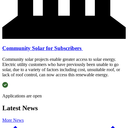
Community Solar for Subscribers ​​​​‌ ‍ ​‍​‍‌‍ ‌ ​‍‌‍‍‌‌‍‌ ‌‍‍‌‌‍ ‍​‍​‍​ ‍‍​‍​‍‌ ​ ‌‍​‌‌‍ ‍‌‍‍‌‌ ‌​‌ ‍‌​‍ ‍‌‍‍‌‌‍ ​‍​‍​‍ ​​‍​‍‌‍‍​‌ ​‍‌‍‌‌‌‍‌‍​‍​‍​ ‍‍​‍​‍‌‍‍​‌ ‌​‌ ‌​‌ ​​​ ‍‍​‍ ​‍ ‌‍ ​‌‍ ‌‍​ ‌‍​‌‌‍ ​‌‍‍​‌‍ ‌ ​ ‌ ‌​​ ‍‍​ ​ ​ ​ ​ ​ ​ ​ ​‍ ‌‍‍‌‌‍ ‍‌ ‌​‌‍‌‌‌‍ ‍‌ ‌​​‍ ‌‍‌‌‌‍‌​‌‍‍‌‌ ‌​​‍ ‌‍ ‌‌‍ ‌‍‌​‌‍‌‌​ ‌‌ ​​‌ ​‍‌‍‌‌‌ ​ ‌‍‌‌‌‍ ‍‌ ‌​‌‍​‌‌ ‌​‌‍‍‌‌‍ ‌‍ ‍​ ‍ ‌‍‍‌‌‍‌​​ ‌​ ​‌​ ​‌‌‍​‌​ ​ ‌‍‌​​ ‌‍​ ​‌‌‍​ ​‍ ‌‌‍‌‌‌‍​‌‌‍‌‌‌‍‌​​‍ ‌​ ‌​​ ‌ ​ ​​​ ‍‌​‍ ‌​ ‍‌​ ​‍​ ​‍​ ​‍​‍ ‌‌‍​ ‌‍‌‌‌‍‌​​ ‌ ‌‍‌‌‌‍‌​‌‍​‌​ ​​‌‍‌‌‌‍​‍​ ‍​​ ‍‌​ ‍ ‌ ‌​‌ ‍‌‌ ​​‌‍‌‌​ ‌‌ ​​‌ ​‍‌‍ ‌‍‌ ‌ ​‍‌‍​‌‌‍ ‌​ ‍ ‌ ​​‌‍​‌‌ ‌​‌‍‍​​ ‌‌ ‌​‌‍‍‌‌ ‌​‌‍ ​‌‍‌‌​ ‌‍​‍‌‍​‌‌ ​ ‌‍‌‌‌‌‌‌‌ ​‍‌‍ ​​ ‌‌‍‍​‌ ‌​‌ ‌​‌ ​​​‍‌‌​ ​ ‌​​‌​‍‌‌​ ​‍‌​‌‍​‍‌‌​ ​‍‌​‌‍‌‍ ​‌‍ ‌‍​ ‌‍​‌‌‍ ​‌‍‍​‌‍ ‌ ​ ‌ ‌​​‍‌‌​ ​ ‌​​‌​ ​ ​ ​ ​ ​ ​ ​ ​‍‌‍‌‍‍‌‌‍‌​​ ‌​ ​‌​ ​‌‌‍​‌​ ​ ‌‍‌​​ ‌‍​ ​‌‌‍​ ​‍ ‌‌‍‌‌‌‍​‌‌‍‌‌‌‍‌​​‍ ‌​ ‌​​ ‌ ​ ​​​ ‍‌​‍ ‌​ ‍‌​ ​‍​ ​‍​ ​‍​‍ ‌‌‍​ ‌‍‌‌‌‍‌​​ ‌ ‌‍‌‌‌‍‌​‌‍​‌​ ​​‌‍‌‌‌‍​‍​ ‍​​ ‍‌​‍‌‍‌ ‌​‌ ‍‌‌ ​​‌‍‌‌​ ‌‌ ​​‌ ​‍‌‍ ‌‍‌ ‌ ​‍‌‍​‌‌‍ ‌​‍‌‍‌ ​​‌‍​‌‌ ‌​‌‍‍​​ ‌‌ ‌​‌‍‍‌‌ ‌​‌‍ ​‌‍‌‌​‍‌‍‌ ​​‌‍‌‌‌ ​‍‌ ​ ‌ ​​‌‍‌‌‌‍​ ‌ ‌​‌‍‍‌‌ ‌‍‌‍‌‌​ ‌‌ ​​‌ ‌‌‌‍​‍‌‍ ​‌‍‍‌‌ ​ ‌‍‍​‌‍‌‌‌‍‌​​‍​‍‌ ‌
Community solar projects enable greater access to solar energy.
Electric utility customers who have previously been unable to go
solar, due to a variety of factors including cost, unsuitable roof, or
lack of roof control, can now access this renewable energy.​​​​‌ ‍ ​‍​‍‌‍ ‌ ​‍‌‍‍‌‌‍‌ ‌‍‍‌‌‍ ‍​‍​‍​ ‍‍​‍​‍‌ ​ ‌‍​‌‌‍ ‍‌‍‍‌‌ ‌​‌ ‍‌​‍ ‍‌‍‍‌‌‍ ​‍​‍​‍ ​​‍​‍‌‍‍​‌ ​‍‌‍‌‌‌‍‌‍​‍​‍​ ‍‍​‍​‍‌‍‍​‌ ‌​‌ ‌​‌ ​​​ ‍‍​‍ ​‍ ‌‍ ​‌‍ ‌‍​ ‌‍​‌‌‍ ​‌‍‍​‌‍ ‌ ​ ‌ ‌​​ ‍‍​ ​ ​ ​ ​ ​ ​ ​ ​‍ ‌‍‍‌‌‍ ‍‌ ‌​‌‍‌‌‌‍ ‍‌ ‌​​‍ ‌‍‌‌‌‍‌​‌‍‍‌‌ ‌​​‍ ‌‍ ‌‌‍ ‌‍‌​‌‍‌‌​ ‌‌ ​​‌ ​‍‌‍‌‌‌ ​ ‌‍‌‌‌‍ ‍‌ ‌​‌‍​‌‌ ‌​‌‍‍‌‌‍ ‌‍ ‍​ ‍ ‌‍‍‌‌‍‌​​ ‌​ ​‌​ ​‌‌‍​‌​ ​ ‌‍‌​​ ‌‍​ ​‌‌‍​ ​‍ ‌‌‍‌‌‌‍​‌‌‍‌‌‌‍‌​​‍ ‌​ ‌​​ ‌ ​ ​​​ ‍‌​‍ ‌​ ‍‌​ ​‍​ ​‍​ ​‍​‍ ‌‌‍​ ‌‍‌‌‌‍‌​​ ‌ ‌‍‌‌‌‍‌​‌‍​‌​ ​​‌‍‌‌‌‍​‍​ ‍​​ ‍‌​ ‍ ‌ ‌​‌ ‍‌‌ ​​‌‍‌‌​ ‌‌ ​​‌ ​‍‌‍ ‌‍‌ ‌ ​‍‌‍​‌‌‍ ‌​ ‍ ‌ ​​‌‍​‌‌ ‌​‌‍‍​​ ‌‌ ​ ‌‍‍​‌‍ ‌ ​‍‌ ‌​‌​‌​‌‍‌‌‌ ​ ‌‍​ ‌ ​‍‌‍‍‌‌ ​​‌ ‌​‌‍‍‌‌‍ ‌‍ ‍​ ‌‍​‍‌‍​‌‌ ​ ‌‍‌‌‌‌‌‌‌ ​‍‌‍ ​​ ‌‌‍‍​‌ ‌​‌ ‌​‌ ​​​‍‌‌​ ​ ‌​​‌​‍‌‌​ ​‍‌​‌‍​‍‌‌​ ​‍‌​‌‍‌‍ ​‌‍ ‌‍​ ‌‍​‌‌‍ ​‌‍‍​‌‍ ‌ ​ ‌ ‌​​‍‌‌​ ​ ‌​​‌​ ​ ​ ​ ​ ​ ​ ​ ​‍‌‍‌‍‍‌‌‍‌​​ ‌​ ​‌​ ​‌‌‍​‌​ ​ ‌‍‌​​ ‌‍​ ​‌‌‍​ ​‍ ‌‌‍‌‌‌‍​‌‌‍‌‌‌‍‌​​‍ ‌​ ‌​​ ‌ ​ ​​​ ‍‌​‍ ‌​ ‍‌​ ​‍​ ​‍​ ​‍​‍ ‌‌‍​ ‌‍‌‌‌‍‌​​ ‌ ‌‍‌‌‌‍‌​‌‍​‌​ ​​‌‍‌‌‌‍​‍​ ‍​​ ‍‌​‍‌‍‌ ‌​‌ ‍‌‌ ​​‌‍‌‌​ ‌‌ ​​‌ ​‍‌‍ ‌‍‌ ‌ ​‍‌‍​‌‌‍ ‌​‍‌‍‌ ​​‌‍​‌‌ ‌​‌‍‍​​ ‌‌ ​ ‌‍‍​‌‍ ‌ ​‍‌ ‌​‌​‌​‌‍‌‌‌ ​ ‌‍​ ‌ ​‍‌‍‍‌‌ ​​‌ ‌​‌‍‍‌‌‍ ‌‍ ‍​‍‌‍‌ ​​‌‍‌‌‌ ​‍‌ ​ ‌ ​​‌‍‌‌‌‍​ ‌ ‌​‌‍‍‌‌ ‌‍‌‍‌‌​ ‌‌ ​​‌ ‌‌‌‍​‍‌‍ ​‌‍‍‌‌ ​ ‌‍‍​‌‍‌‌‌‍‌​​‍​‍‌ ‌
Applications are open​​​​‌ ‍ ​‍​‍‌‍ ‌ ​‍‌‍‍‌‌‍‌ ‌‍‍‌‌‍ ‍​‍​‍​ ‍‍​‍​‍‌ ​ ‌‍​‌‌‍ ‍‌‍‍‌‌ ‌​‌ ‍‌​‍ ‍‌‍‍‌‌‍ ​‍​‍​‍ ​​‍​‍‌‍‍​‌ ​‍‌‍‌‌‌‍‌‍​‍​‍​ ‍‍​‍​‍‌‍‍​‌ ‌​‌ ‌​‌ ​​​ ‍‍​‍ ​‍ ‌‍ ​‌‍ ‌‍​ ‌‍​‌‌‍ ​‌‍‍​‌‍ ‌ ​ ‌ ‌​​ ‍‍​ ​ ​ ​ ​ ​ ​ ​ ​‍ ‌‍‍‌‌‍ ‍‌ ‌​‌‍‌‌‌‍ ‍‌ ‌​​‍ ‌‍‌‌‌‍‌​‌‍‍‌‌ ‌​​‍ ‌‍ ‌‌‍ ‌‍‌​‌‍‌‌​ ‌‌ ​​‌ ​‍‌‍‌‌‌ ​ ‌‍‌‌‌‍ ‍‌ ‌​‌‍​‌‌ ‌​‌‍‍‌‌‍ ‌‍ ‍​ ‍ ‌‍‍‌‌‍‌​​ ‌​ ‍‌​ ​​‌‍​ ​ ‌​‌‍​‍​ ‍‌‌‍​‌​ ‌ ​‍ ‌​ ‍​​ ‍​​ ​‌‌‍‌​​‍ ‌​ ‌​​ ​‍​ ​​​ ‍‌​‍ ‌​ ‍​‌‍​‍​ ‌‌‌‍​‍​‍ ‌‌‍‌‍​ ​‌​ ​ ‌‍‌‌​ ‌‍‌‍​ ‌‍‌‍​ ‌ ​ ‍‌‌‍‌‌​ ​ ‌‍​ ​ ‍ ‌ ‌​‌ ‍‌‌ ​​‌‍‌‌​ ‌‌ ​​‌ ​‍‌‍ ‌‍‌ ‌ ​‍‌‍​‌‌‍ ‌‌‌​ ‌ ‌​‌‍​‌‌ ‌​‌ ‌‌‌ ​ ​ ‍ ‌ ​​‌‍​‌‌ ‌​‌‍‍​​ ‌‌ ‌​‌‍‍‌‌ ‌​‌‍ ​‌‍‌‌​ ‌‍​‍‌‍​‌‌ ​ ‌‍‌‌‌‌‌‌‌ ​‍‌‍ ​​ ‌‌‍‍​‌ ‌​‌ ‌​‌ ​​​‍‌‌​ ​ ‌​​‌​‍‌‌​ ​‍‌​‌‍​‍‌‌​ ​‍‌​‌‍‌‍ ​‌‍ ‌‍​ ‌‍​‌‌‍ ​‌‍‍​‌‍ ‌ ​ ‌ ‌​​‍‌‌​ ​ ‌​​‌​ ​ ​ ​ ​ ​ ​ ​ ​‍‌‍‌‍‍‌‌‍‌​​ ‌​ ‍‌​ ​​‌‍​ ​ ‌​‌‍​‍​ ‍‌‌‍​‌​ ‌ ​‍ ‌​ ‍​​ ‍​​ ​‌‌‍‌​​‍ ‌​ ‌​​ ​‍​ ​​​ ‍‌​‍ ‌​ ‍​‌‍​‍​ ‌‌‌‍​‍​‍ ‌‌‍‌‍​ ​‌​ ​ ‌‍‌‌​ ‌‍‌‍​ ‌‍‌‍​ ‌ ​ ‍‌‌‍‌‌​ ​ ‌‍​ ​‍‌‍‌ ‌​‌ ‍‌‌ ​​‌‍‌‌​ ‌‌ ​​‌ ​‍‌‍ ‌‍‌ ‌ ​‍‌‍​‌‌‍ ‌‌‌​ ‌ ‌​‌‍​‌‌ ‌​‌ ‌‌‌ ​ ​‍‌‍‌ ​​‌‍​‌‌ ‌​‌‍‍​​ ‌‌ ‌​‌‍‍‌‌ ‌​‌‍ ​‌‍‌‌​‍‌‍‌ ​​‌‍‌‌‌ ​‍‌ ​ ‌ ​​‌‍‌‌‌‍​ ‌ ‌​‌‍‍‌‌ ‌‍‌‍‌‌​ ‌‌ ​​‌ ‌‌‌‍​‍‌‍ ​‌‍‍‌‌ ​ ‌‍‍​‌‍‌‌‌‍‌​​‍​‍‌ ‌
Latest News​​​​‌ ‍ ​‍​‍‌‍ ‌ ​‍‌‍‍‌‌‍‌ ‌‍‍‌‌‍ ‍​‍​‍​ ‍‍​‍​‍‌ ​ ‌‍​‌‌‍ ‍‌‍‍‌‌ ‌​‌ ‍‌​‍ ‍‌‍‍‌‌‍ ​‍​‍​‍ ​​‍​‍‌‍‍​‌ ​‍‌‍‌‌‌‍‌‍​‍​‍​ ‍‍​‍​‍‌‍‍​‌ ‌​‌ ‌​‌ ​​​ ‍‍​‍ ​‍ ‌‍ ​‌‍ ‌‍​ ‌‍​‌‌‍ ​‌‍‍​‌‍ ‌ ​ ‌ ‌​​ ‍‍​ ​ ​ ​ ​ ​ ​ ​ ​‍ ‌‍‍‌‌‍ ‍‌ ‌​‌‍‌‌‌‍ ‍‌ ‌​​‍ ‌‍‌‌‌‍‌​‌‍‍‌‌ ‌​​‍ ‌‍ ‌‌‍ ‌‍‌​‌‍‌‌​ ‌‌ ​​‌ ​‍‌‍‌‌‌ ​ ‌‍‌‌‌‍ ‍‌ ‌​‌‍​‌‌ ‌​‌‍‍‌‌‍ ‌‍ ‍​ ‍ ‌‍‍‌‌‍‌​​ ‌‌‍‍​‌‍ ‌‍ ‌‌‍‌‌‌ ​​‌‍​‌‌‍‌ ‌‍‌‌​ ‍ ‌ ‌​‌ ‍‌‌ ​​‌‍‌‌​ ‌‌‍‍​‌‍ ‌‍ ‌‌‍‌‌‌ ​​‌‍​‌‌‍‌ ‌‍‌‌​ ‍ ‌ ​​‌‍​‌‌ ‌​‌‍‍​​ ‌‌‍ ​‌‍​‌‌ ‌​‌‍‌‌‌ ​ ‌ ‌​‌​​ ‌‍ ‌‍ ‍‌ ‌​‌‍‌‌‌‍ ‍‌ ‌​​‍ ‍‌‍ ‍‌‍‌‌‌ ‌ ‌ ​ ‌​‍​‌‍‌‌‌‍​‌‌‍‌​‌‍‍‌‌‍ ‍‌‍‌ ​ ‌‍​‍‌‍​‌‌ ​ ‌‍‌‌‌‌‌‌‌ ​‍‌‍ ​​ ‌‌‍‍​‌ ‌​‌ ‌​‌ ​​​‍‌‌​ ​ ‌​​‌​‍‌‌​ ​‍‌​‌‍​‍‌‌​ ​‍‌​‌‍‌‍ ​‌‍ ‌‍​ ‌‍​‌‌‍ ​‌‍‍​‌‍ ‌ ​ ‌ ‌​​‍‌‌​ ​ ‌​​‌​ ​ ​ ​ ​ ​ ​ ​ ​‍‌‍‌‍‍‌‌‍‌​​ ‌‌‍‍​‌‍ ‌‍ ‌‌‍‌‌‌ ​​‌‍​‌‌‍‌ ‌‍‌‌​‍‌‍‌ ‌​‌ ‍‌‌ ​​‌‍‌‌​ ‌‌‍‍​‌‍ ‌‍ ‌‌‍‌‌‌ ​​‌‍​‌‌‍‌ ‌‍‌‌​‍‌‍‌ ​​‌‍​‌‌ ‌​‌‍‍​​ ‌‌‍ ​‌‍​‌‌ ‌​‌‍‌‌‌ ​ ‌ ‌​‌​​ ‌‍ ‌‍ ‍‌ ‌​‌‍‌‌‌‍ ‍‌ ‌​​‍ ‍‌‍ ‍‌‍‌‌‌ ‌ ‌ ​ ‌​‍​‌‍‌‌‌‍​‌‌‍‌​‌‍‍‌‌‍ ‍‌‍‌ ​‍‌‍‌ ​​‌‍‌‌‌ ​‍‌ ​ ‌ ​​‌‍‌‌‌‍​ ‌ ‌​‌‍‍‌‌ ‌‍‌‍‌‌​ ‌‌ ​​‌ ‌‌‌‍​‍‌‍ ​‌‍‍‌‌ ​ ‌‍‍​‌‍‌‌‌‍‌​​‍​‍‌ ‌
More News​​​​‌ ‍ ​‍​‍‌‍ ‌ ​‍‌‍‍‌‌‍‌ ‌‍‍‌‌‍ ‍​‍​‍​ ‍‍​‍​‍‌ ​ ‌‍​‌‌‍ ‍‌‍‍‌‌ ‌​‌ ‍‌​‍ ‍‌‍‍‌‌‍ ​‍​‍​‍ ​​‍​‍‌‍‍​‌ ​‍‌‍‌‌‌‍‌‍​‍​‍​ ‍‍​‍​‍‌‍‍​‌ ‌​‌ ‌​‌ ​​​ ‍‍​‍ ​‍ ‌‍ ​‌‍ ‌‍​ ‌‍​‌‌‍ ​‌‍‍​‌‍ ‌ ​ ‌ ‌​​ ‍‍​ ​ ​ ​ ​ ​ ​ ​ ​‍ ‌‍‍‌‌‍ ‍‌ ‌​‌‍‌‌‌‍ ‍‌ ‌​​‍ ‌‍‌‌‌‍‌​‌‍‍‌‌ ‌​​‍ ‌‍ ‌‌‍ ‌‍‌​‌‍‌‌​ ‌‌ ​​‌ ​‍‌‍‌‌‌ ​ ‌‍‌‌‌‍ ‍‌ ‌​‌‍​‌‌ ‌​‌‍‍‌‌‍ ‌‍ ‍​ ‍ ‌‍‍‌‌‍‌​​ ‌‌‍‍​‌‍ ‌‍ ‌‌‍‌‌‌ ​​‌‍​‌‌‍‌ ‌‍‌‌​ ‍ ‌ ‌​‌ ‍‌‌ ​​‌‍‌‌​ ‌‌‍‍​‌‍ ‌‍ ‌‌‍‌‌‌ ​​‌‍​‌‌‍‌ ‌‍‌‌​ ‍ ‌ ​​‌‍​‌‌ ‌​‌‍‍​​ ‌‌‍ ​‌‍​‌‌ ‌​‌‍‌‌‌ ​ ‌ ‌​‌​​ ‌‍ ‌‍ ‍‌ ‌​‌‍‌‌‌‍ ‍‌ ‌​​‍ ‍‌‍ ‍‌‍‌‌‌ ‌ ‌ ​ ‌​ ​‌‍‍‌‌‍ ‍‌‍‍ ​ ‌‍​‍‌‍​‌‌ ​ ‌‍‌‌‌‌‌‌‌ ​‍‌‍ ​​ ‌‌‍‍​‌ ‌​‌ ‌​‌ ​​​‍‌‌​ ​ ‌​​‌​‍‌‌​ ​‍‌​‌‍​‍‌‌​ ​‍‌​‌‍‌‍ ​‌‍ ‌‍​ ‌‍​‌‌‍ ​‌‍‍​‌‍ ‌ ​ ‌ ‌​​‍‌‌​ ​ ‌​​‌​ ​ ​ ​ ​ ​ ​ ​ ​‍‌‍‌‍‍‌‌‍‌​​ ‌‌‍‍​‌‍ ‌‍ ‌‌‍‌‌‌ ​​‌‍​‌‌‍‌ ‌‍‌‌​‍‌‍‌ ‌​‌ ‍‌‌ ​​‌‍‌‌​ ‌‌‍‍​‌‍ ‌‍ ‌‌‍‌‌‌ ​​‌‍​‌‌‍‌ ‌‍‌‌​‍‌‍‌ ​​‌‍​‌‌ ‌​‌‍‍​​ ‌‌‍ ​‌‍​‌‌ ‌​‌‍‌‌‌ ​ ‌ ‌​‌​​ ‌‍ ‌‍ ‍‌ ‌​‌‍‌‌‌‍ ‍‌ ‌​​‍ ‍‌‍ ‍‌‍‌‌‌ ‌ ‌ ​ ‌​ ​‌‍‍‌‌‍ ‍‌‍‍ ​‍‌‍‌ ​​‌‍‌‌‌ ​‍‌ ​ ‌ ​​‌‍‌‌‌‍​ ‌ ‌​‌‍‍‌‌ ‌‍‌‍‌‌​ ‌‌ ​​‌ ‌‌‌‍​‍‌‍ ​‌‍‍‌‌ ​ ‌‍‍​‌‍‌‌‌‍‌​​‍​‍‌ ‌