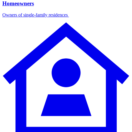
Homeowners​​​​‌ ‍ ​‍​‍‌‍ ‌ ​‍‌‍‍‌‌‍‌ ‌‍‍‌‌‍ ‍​‍​‍​ ‍‍​‍​‍‌ ​ ‌‍​‌‌‍ ‍‌‍‍‌‌ ‌​‌ ‍‌​‍ ‍‌‍‍‌‌‍ ​‍​‍​‍ ​​‍​‍‌‍‍​‌ ​‍‌‍‌‌‌‍‌‍​‍​‍​ ‍‍​‍​‍‌‍‍​‌ ‌​‌ ‌​‌ ​​​ ‍‍​‍ ​‍ ‌‍ ​‌‍ ‌‍​ ‌‍​‌‌‍ ​‌‍‍​‌‍ ‌ ​ ‌ ‌​​ ‍‍​ ​ ​ ​ ​ ​ ​ ​ ​‍ ‌‍‍‌‌‍ ‍‌ ‌​‌‍‌‌‌‍ ‍‌ ‌​​‍ ‌‍‌‌‌‍‌​‌‍‍‌‌ ‌​​‍ ‌‍ ‌‌‍ ‌‍‌​‌‍‌‌​ ‌‌ ​​‌ ​‍‌‍‌‌‌ ​ ‌‍‌‌‌‍ ‍‌ ‌​‌‍​‌‌ ‌​‌‍‍‌‌‍ ‌‍ ‍​ ‍ ‌‍‍‌‌‍‌​​ ‌​ ‍​‌‍‌‌‌‍‌‍​ ‌‍​ ‌ ‌‍​‍​ ‌‌‌‍‌​​‍ ‌​ ‌‌‌‍‌​‌‍‌‌​ ​ ​‍ ‌​ ‌​​ ‍​​ ‌ ‌‍‌‍​‍ ‌​ ‍​​ ​‍‌‍‌‍​ ‌​​‍ ‌​ ​‌‌‍‌‍‌‍‌‌​ ‌‌‌‍‌​​ ​ ​ ​​‌‍‌‍​ ​ ​ ​ ‌‍​ ​ ​ ​ ‍ ‌ ‌​‌ ‍‌‌ ​​‌‍‌‌​ ‌‌‍​‌‌ ‌‌‌‍‌​‌‍‍‌‌‍‌‌‌‍ ‍‌‍​ ‌‍‌‌​ ‍ ‌ ​​‌‍​‌‌ ‌​‌‍‍​​ ‌‌ ‌​‌‍‍‌‌ ‌​‌‍ ​‌‍‌‌​ ‌‍​‍‌‍​‌‌ ​ ‌‍‌‌‌‌‌‌‌ ​‍‌‍ ​​ ‌‌‍‍​‌ ‌​‌ ‌​‌ ​​​‍‌‌​ ​ ‌​​‌​‍‌‌​ ​‍‌​‌‍​‍‌‌​ ​‍‌​‌‍‌‍ ​‌‍ ‌‍​ ‌‍​‌‌‍ ​‌‍‍​‌‍ ‌ ​ ‌ ‌​​‍‌‌​ ​ ‌​​‌​ ​ ​ ​ ​ ​ ​ ​ ​‍‌‍‌‍‍‌‌‍‌​​ ‌​ ‍​‌‍‌‌‌‍‌‍​ ‌‍​ ‌ ‌‍​‍​ ‌‌‌‍‌​​‍ ‌​ ‌‌‌‍‌​‌‍‌‌​ ​ ​‍ ‌​ ‌​​ ‍​​ ‌ ‌‍‌‍​‍ ‌​ ‍​​ ​‍‌‍‌‍​ ‌​​‍ ‌​ ​‌‌‍‌‍‌‍‌‌​ ‌‌‌‍‌​​ ​ ​ ​​‌‍‌‍​ ​ ​ ​ ‌‍​ ​ ​ ​‍‌‍‌ ‌​‌ ‍‌‌ ​​‌‍‌‌​ ‌‌‍​‌‌ ‌‌‌‍‌​‌‍‍‌‌‍‌‌‌‍ ‍‌‍​ ‌‍‌‌​‍‌‍‌ ​​‌‍​‌‌ ‌​‌‍‍​​ ‌‌ ‌​‌‍‍‌‌ ‌​‌‍ ​‌‍‌‌​‍‌‍‌ ​​‌‍‌‌‌ ​‍‌ ​ ‌ ​​‌‍‌‌‌‍​ ‌ ‌​‌‍‍‌‌ ‌‍‌‍‌‌​ ‌‌ ​​‌ ‌‌‌‍​‍‌‍ ​‌‍‍‌‌ ​ ‌‍‍​‌‍‌‌‌‍‌​​‍​‍‌ ‌
Owners of single-family residences ​​​​‌ ‍ ​‍​‍‌‍ ‌ ​‍‌‍‍‌‌‍‌ ‌‍‍‌‌‍ ‍​‍​‍​ ‍‍​‍​‍‌ ​ ‌‍​‌‌‍ ‍‌‍‍‌‌ ‌​‌ ‍‌​‍ ‍‌‍‍‌‌‍ ​‍​‍​‍ ​​‍​‍‌‍‍​‌ ​‍‌‍‌‌‌‍‌‍​‍​‍​ ‍‍​‍​‍‌‍‍​‌ ‌​‌ ‌​‌ ​​​ ‍‍​‍ ​‍ ‌‍ ​‌‍ ‌‍​ ‌‍​‌‌‍ ​‌‍‍​‌‍ ‌ ​ ‌ ‌​​ ‍‍​ ​ ​ ​ ​ ​ ​ ​ ​‍ ‌‍‍‌‌‍ ‍‌ ‌​‌‍‌‌‌‍ ‍‌ ‌​​‍ ‌‍‌‌‌‍‌​‌‍‍‌‌ ‌​​‍ ‌‍ ‌‌‍ ‌‍‌​‌‍‌‌​ ‌‌ ​​‌ ​‍‌‍‌‌‌ ​ ‌‍‌‌‌‍ ‍‌ ‌​‌‍​‌‌ ‌​‌‍‍‌‌‍ ‌‍ ‍​ ‍ ‌‍‍‌‌‍‌​​ ‌​ ‍​‌‍‌‌‌‍‌‍​ ‌‍​ ‌ ‌‍​‍​ ‌‌‌‍‌​​‍ ‌​ ‌‌‌‍‌​‌‍‌‌​ ​ ​‍ ‌​ ‌​​ ‍​​ ‌ ‌‍‌‍​‍ ‌​ ‍​​ ​‍‌‍‌‍​ ‌​​‍ ‌​ ​‌‌‍‌‍‌‍‌‌​ ‌‌‌‍‌​​ ​ ​ ​​‌‍‌‍​ ​ ​ ​ ‌‍​ ​ ​ ​ ‍ ‌ ‌​‌ ‍‌‌ ​​‌‍‌‌​ ‌‌‍​‌‌ ‌‌‌‍‌​‌‍‍‌‌‍‌‌‌‍ ‍‌‍​ ‌‍‌‌​ ‍ ‌ ​​‌‍​‌‌ ‌​‌‍‍​​ ‌‌ ​ ‌‍‍​‌‍ ‌ ​‍‌ ‌​‌​‌​‌‍‌‌‌ ​ ‌‍​ ‌ ​‍‌‍‍‌‌ ​​‌ ‌​‌‍‍‌‌‍ ‌‍ ‍​ ‌‍​‍‌‍​‌‌ ​ ‌‍‌‌‌‌‌‌‌ ​‍‌‍ ​​ ‌‌‍‍​‌ ‌​‌ ‌​‌ ​​​‍‌‌​ ​ ‌​​‌​‍‌‌​ ​‍‌​‌‍​‍‌‌​ ​‍‌​‌‍‌‍ ​‌‍ ‌‍​ ‌‍​‌‌‍ ​‌‍‍​‌‍ ‌ ​ ‌ ‌​​‍‌‌​ ​ ‌​​‌​ ​ ​ ​ ​ ​ ​ ​ ​‍‌‍‌‍‍‌‌‍‌​​ ‌​ ‍​‌‍‌‌‌‍‌‍​ ‌‍​ ‌ ‌‍​‍​ ‌‌‌‍‌​​‍ ‌​ ‌‌‌‍‌​‌‍‌‌​ ​ ​‍ ‌​ ‌​​ ‍​​ ‌ ‌‍‌‍​‍ ‌​ ‍​​ ​‍‌‍‌‍​ ‌​​‍ ‌​ ​‌‌‍‌‍‌‍‌‌​ ‌‌‌‍‌​​ ​ ​ ​​‌‍‌‍​ ​ ​ ​ ‌‍​ ​ ​ ​‍‌‍‌ ‌​‌ ‍‌‌ ​​‌‍‌‌​ ‌‌‍​‌‌ ‌‌‌‍‌​‌‍‍‌‌‍‌‌‌‍ ‍‌‍​ ‌‍‌‌​‍‌‍‌ ​​‌‍​‌‌ ‌​‌‍‍​​ ‌‌ ​ ‌‍‍​‌‍ ‌ ​‍‌ ‌​‌​‌​‌‍‌‌‌ ​ ‌‍​ ‌ ​‍‌‍‍‌‌ ​​‌ ‌​‌‍‍‌‌‍ ‌‍ ‍​‍‌‍‌ ​​‌‍‌‌‌ ​‍‌ ​ ‌ ​​‌‍‌‌‌‍​ ‌ ‌​‌‍‍‌‌ ‌‍‌‍‌‌​ ‌‌ ​​‌ ‌‌‌‍​‍‌‍ ​‌‍‍‌‌ ​ ‌‍‍​‌‍‌‌‌‍‌​​‍​‍‌ ‌