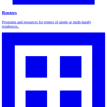
Renters​​​​‌ ‍ ​‍​‍‌‍ ‌ ​‍‌‍‍‌‌‍‌ ‌‍‍‌‌‍ ‍​‍​‍​ ‍‍​‍​‍‌ ​ ‌‍​‌‌‍ ‍‌‍‍‌‌ ‌​‌ ‍‌​‍ ‍‌‍‍‌‌‍ ​‍​‍​‍ ​​‍​‍‌‍‍​‌ ​‍‌‍‌‌‌‍‌‍​‍​‍​ ‍‍​‍​‍‌‍‍​‌ ‌​‌ ‌​‌ ​​​ ‍‍​‍ ​‍ ‌‍ ​‌‍ ‌‍​ ‌‍​‌‌‍ ​‌‍‍​‌‍ ‌ ​ ‌ ‌​​ ‍‍​ ​ ​ ​ ​ ​ ​ ​ ​‍ ‌‍‍‌‌‍ ‍‌ ‌​‌‍‌‌‌‍ ‍‌ ‌​​‍ ‌‍‌‌‌‍‌​‌‍‍‌‌ ‌​​‍ ‌‍ ‌‌‍ ‌‍‌​‌‍‌‌​ ‌‌ ​​‌ ​‍‌‍‌‌‌ ​ ‌‍‌‌‌‍ ‍‌ ‌​‌‍​‌‌ ‌​‌‍‍‌‌‍ ‌‍ ‍​ ‍ ‌‍‍‌‌‍‌​​ ‌​ ​ ​ ‍‌‌‍​‍‌‍‌​​ ​‍​ ​​‌‍​‍​ ‌‌​‍ ‌‌‍‌‍​ ​‍​ ‌​‌‍​‌​‍ ‌​ ‌​​ ​​​ ‌​‌‍​‌​‍ ‌‌‍​‍‌‍‌‌​ ​‌‌‍‌‍​‍ ‌‌‍​ ​ ​​‌‍​‍‌‍​‌​ ‌​‌‍‌‌‌‍​ ‌‍​ ‌‍‌‌‌‍​‍​ ‌‍​ ​‍​ ‍ ‌ ‌​‌ ‍‌‌ ​​‌‍‌‌​ ‌‌‍​‌‌ ‌‌‌‍‌​‌‍‍‌‌‍‌‌‌‍ ‍‌‍​ ‌‍‌‌​ ‍ ‌ ​​‌‍​‌‌ ‌​‌‍‍​​ ‌‌ ‌​‌‍‍‌‌ ‌​‌‍ ​‌‍‌‌​ ‌‍​‍‌‍​‌‌ ​ ‌‍‌‌‌‌‌‌‌ ​‍‌‍ ​​ ‌‌‍‍​‌ ‌​‌ ‌​‌ ​​​‍‌‌​ ​ ‌​​‌​‍‌‌​ ​‍‌​‌‍​‍‌‌​ ​‍‌​‌‍‌‍ ​‌‍ ‌‍​ ‌‍​‌‌‍ ​‌‍‍​‌‍ ‌ ​ ‌ ‌​​‍‌‌​ ​ ‌​​‌​ ​ ​ ​ ​ ​ ​ ​ ​‍‌‍‌‍‍‌‌‍‌​​ ‌​ ​ ​ ‍‌‌‍​‍‌‍‌​​ ​‍​ ​​‌‍​‍​ ‌‌​‍ ‌‌‍‌‍​ ​‍​ ‌​‌‍​‌​‍ ‌​ ‌​​ ​​​ ‌​‌‍​‌​‍ ‌‌‍​‍‌‍‌‌​ ​‌‌‍‌‍​‍ ‌‌‍​ ​ ​​‌‍​‍‌‍​‌​ ‌​‌‍‌‌‌‍​ ‌‍​ ‌‍‌‌‌‍​‍​ ‌‍​ ​‍​‍‌‍‌ ‌​‌ ‍‌‌ ​​‌‍‌‌​ ‌‌‍​‌‌ ‌‌‌‍‌​‌‍‍‌‌‍‌‌‌‍ ‍‌‍​ ‌‍‌‌​‍‌‍‌ ​​‌‍​‌‌ ‌​‌‍‍​​ ‌‌ ‌​‌‍‍‌‌ ‌​‌‍ ​‌‍‌‌​‍‌‍‌ ​​‌‍‌‌‌ ​‍‌ ​ ‌ ​​‌‍‌‌‌‍​ ‌ ‌​‌‍‍‌‌ ‌‍‌‍‌‌​ ‌‌ ​​‌ ‌‌‌‍​‍‌‍ ​‌‍‍‌‌ ​ ‌‍‍​‌‍‌‌‌‍‌​​‍​‍‌ ‌
Programs and resources for renters of single or multi-family
residences. ​​​​‌ ‍ ​‍​‍‌‍ ‌ ​‍‌‍‍‌‌‍‌ ‌‍‍‌‌‍ ‍​‍​‍​ ‍‍​‍​‍‌ ​ ‌‍​‌‌‍ ‍‌‍‍‌‌ ‌​‌ ‍‌​‍ ‍‌‍‍‌‌‍ ​‍​‍​‍ ​​‍​‍‌‍‍​‌ ​‍‌‍‌‌‌‍‌‍​‍​‍​ ‍‍​‍​‍‌‍‍​‌ ‌​‌ ‌​‌ ​​​ ‍‍​‍ ​‍ ‌‍ ​‌‍ ‌‍​ ‌‍​‌‌‍ ​‌‍‍​‌‍ ‌ ​ ‌ ‌​​ ‍‍​ ​ ​ ​ ​ ​ ​ ​ ​‍ ‌‍‍‌‌‍ ‍‌ ‌​‌‍‌‌‌‍ ‍‌ ‌​​‍ ‌‍‌‌‌‍‌​‌‍‍‌‌ ‌​​‍ ‌‍ ‌‌‍ ‌‍‌​‌‍‌‌​ ‌‌ ​​‌ ​‍‌‍‌‌‌ ​ ‌‍‌‌‌‍ ‍‌ ‌​‌‍​‌‌ ‌​‌‍‍‌‌‍ ‌‍ ‍​ ‍ ‌‍‍‌‌‍‌​​ ‌​ ​ ​ ‍‌‌‍​‍‌‍‌​​ ​‍​ ​​‌‍​‍​ ‌‌​‍ ‌‌‍‌‍​ ​‍​ ‌​‌‍​‌​‍ ‌​ ‌​​ ​​​ ‌​‌‍​‌​‍ ‌‌‍​‍‌‍‌‌​ ​‌‌‍‌‍​‍ ‌‌‍​ ​ ​​‌‍​‍‌‍​‌​ ‌​‌‍‌‌‌‍​ ‌‍​ ‌‍‌‌‌‍​‍​ ‌‍​ ​‍​ ‍ ‌ ‌​‌ ‍‌‌ ​​‌‍‌‌​ ‌‌‍​‌‌ ‌‌‌‍‌​‌‍‍‌‌‍‌‌‌‍ ‍‌‍​ ‌‍‌‌​ ‍ ‌ ​​‌‍​‌‌ ‌​‌‍‍​​ ‌‌ ​ ‌‍‍​‌‍ ‌ ​‍‌ ‌​‌​‌​‌‍‌‌‌ ​ ‌‍​ ‌ ​‍‌‍‍‌‌ ​​‌ ‌​‌‍‍‌‌‍ ‌‍ ‍​ ‌‍​‍‌‍​‌‌ ​ ‌‍‌‌‌‌‌‌‌ ​‍‌‍ ​​ ‌‌‍‍​‌ ‌​‌ ‌​‌ ​​​‍‌‌​ ​ ‌​​‌​‍‌‌​ ​‍‌​‌‍​‍‌‌​ ​‍‌​‌‍‌‍ ​‌‍ ‌‍​ ‌‍​‌‌‍ ​‌‍‍​‌‍ ‌ ​ ‌ ‌​​‍‌‌​ ​ ‌​​‌​ ​ ​ ​ ​ ​ ​ ​ ​‍‌‍‌‍‍‌‌‍‌​​ ‌​ ​ ​ ‍‌‌‍​‍‌‍‌​​ ​‍​ ​​‌‍​‍​ ‌‌​‍ ‌‌‍‌‍​ ​‍​ ‌​‌‍​‌​‍ ‌​ ‌​​ ​​​ ‌​‌‍​‌​‍ ‌‌‍​‍‌‍‌‌​ ​‌‌‍‌‍​‍ ‌‌‍​ ​ ​​‌‍​‍‌‍​‌​ ‌​‌‍‌‌‌‍​ ‌‍​ ‌‍‌‌‌‍​‍​ ‌‍​ ​‍​‍‌‍‌ ‌​‌ ‍‌‌ ​​‌‍‌‌​ ‌‌‍​‌‌ ‌‌‌‍‌​‌‍‍‌‌‍‌‌‌‍ ‍‌‍​ ‌‍‌‌​‍‌‍‌ ​​‌‍​‌‌ ‌​‌‍‍​​ ‌‌ ​ ‌‍‍​‌‍ ‌ ​‍‌ ‌​‌​‌​‌‍‌‌‌ ​ ‌‍​ ‌ ​‍‌‍‍‌‌ ​​‌ ‌​‌‍‍‌‌‍ ‌‍ ‍​‍‌‍‌ ​​‌‍‌‌‌ ​‍‌ ​ ‌ ​​‌‍‌‌‌‍​ ‌ ‌​‌‍‍‌‌ ‌‍‌‍‌‌​ ‌‌ ​​‌ ‌‌‌‍​‍‌‍ ​‌‍‍‌‌ ​ ‌‍‍​‌‍‌‌‌‍‌​​‍​‍‌ ‌