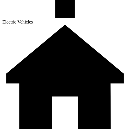
Electric Vehicles​​​​‌ ‍ ​‍​‍‌‍ ‌ ​‍‌‍‍‌‌‍‌ ‌‍‍‌‌‍ ‍​‍​‍​ ‍‍​‍​‍‌ ​ ‌‍​‌‌‍ ‍‌‍‍‌‌ ‌​‌ ‍‌​‍ ‍‌‍‍‌‌‍ ​‍​‍​‍ ​​‍​‍‌‍‍​‌ ​‍‌‍‌‌‌‍‌‍​‍​‍​ ‍‍​‍​‍‌‍‍​‌ ‌​‌ ‌​‌ ​​​ ‍‍​‍ ​‍ ‌‍ ​‌‍ ‌‍​ ‌‍​‌‌‍ ​‌‍‍​‌‍ ‌ ​ ‌ ‌​​ ‍‍​ ​ ​ ​ ​ ​ ​ ​ ​‍ ‌‍‍‌‌‍ ‍‌ ‌​‌‍‌‌‌‍ ‍‌ ‌​​‍ ‌‍‌‌‌‍‌​‌‍‍‌‌ ‌​​‍ ‌‍ ‌‌‍ ‌‍‌​‌‍‌‌​ ‌‌ ​​‌ ​‍‌‍‌‌‌ ​ ‌‍‌‌‌‍ ‍‌ ‌​‌‍​‌‌ ‌​‌‍‍‌‌‍ ‌‍ ‍​ ‍ ‌‍‍‌‌‍‌​​ ‌​ ​‌​ ​‍‌‍‌‌​ ‌‍​ ‌‍​ ‌ ​ ‌ ​ ‌‌​‍ ‌‌‍‌‌​ ​​‌‍​ ‌‍​‍​‍ ‌​ ‌​​ ‍​​ ​‍‌‍​‌​‍ ‌​ ‍​‌‍‌‌​ ​​​ ‍​​‍ ‌​ ‌‌‌‍‌‍​ ‌ ‌‍‌‌‌‍‌​‌‍‌‌‌‍‌​​ ‍​​ ‌​​ ​​​ ​ ​ ​‍​ ‍ ‌ ‌​‌ ‍‌‌ ​​‌‍‌‌​ ‌‌ ‌​‌‍‌‌‌‍​ ‌‍‍​‌‍ ‍‌‍ ‌‍ ​‌‍ ‌‍‌ ‌ ‍‌​ ‍ ‌ ​​‌‍​‌‌ ‌​‌‍‍​​ ‌‌ ‌​‌‍‍‌‌ ‌​‌‍ ​‌‍‌‌​ ‌‍​‍‌‍​‌‌ ​ ‌‍‌‌‌‌‌‌‌ ​‍‌‍ ​​ ‌‌‍‍​‌ ‌​‌ ‌​‌ ​​​‍‌‌​ ​ ‌​​‌​‍‌‌​ ​‍‌​‌‍​‍‌‌​ ​‍‌​‌‍‌‍ ​‌‍ ‌‍​ ‌‍​‌‌‍ ​‌‍‍​‌‍ ‌ ​ ‌ ‌​​‍‌‌​ ​ ‌​​‌​ ​ ​ ​ ​ ​ ​ ​ ​‍‌‍‌‍‍‌‌‍‌​​ ‌​ ​‌​ ​‍‌‍‌‌​ ‌‍​ ‌‍​ ‌ ​ ‌ ​ ‌‌​‍ ‌‌‍‌‌​ ​​‌‍​ ‌‍​‍​‍ ‌​ ‌​​ ‍​​ ​‍‌‍​‌​‍ ‌​ ‍​‌‍‌‌​ ​​​ ‍​​‍ ‌​ ‌‌‌‍‌‍​ ‌ ‌‍‌‌‌‍‌​‌‍‌‌‌‍‌​​ ‍​​ ‌​​ ​​​ ​ ​ ​‍​‍‌‍‌ ‌​‌ ‍‌‌ ​​‌‍‌‌​ ‌‌ ‌​‌‍‌‌‌‍​ ‌‍‍​‌‍ ‍‌‍ ‌‍ ​‌‍ ‌‍‌ ‌ ‍‌​‍‌‍‌ ​​‌‍​‌‌ ‌​‌‍‍​​ ‌‌ ‌​‌‍‍‌‌ ‌​‌‍ ​‌‍‌‌​‍‌‍‌ ​​‌‍‌‌‌ ​‍‌ ​ ‌ ​​‌‍‌‌‌‍​ ‌ ‌​‌‍‍‌‌ ‌‍‌‍‌‌​ ‌‌ ​​‌ ‌‌‌‍​‍‌‍ ​‌‍‍‌‌ ​ ‌‍‍​‌‍‌‌‌‍‌​​‍​‍‌ ‌