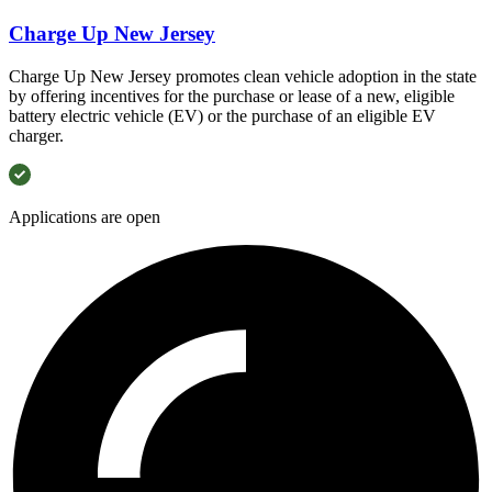
Charge Up New Jersey​​​​‌ ‍ ​‍​‍‌‍ ‌ ​‍‌‍‍‌‌‍‌ ‌‍‍‌‌‍ ‍​‍​‍​ ‍‍​‍​‍‌ ​ ‌‍​‌‌‍ ‍‌‍‍‌‌ ‌​‌ ‍‌​‍ ‍‌‍‍‌‌‍ ​‍​‍​‍ ​​‍​‍‌‍‍​‌ ​‍‌‍‌‌‌‍‌‍​‍​‍​ ‍‍​‍​‍‌‍‍​‌ ‌​‌ ‌​‌ ​​​ ‍‍​‍ ​‍ ‌‍ ​‌‍ ‌‍​ ‌‍​‌‌‍ ​‌‍‍​‌‍ ‌ ​ ‌ ‌​​ ‍‍​ ​ ​ ​ ​ ​ ​ ​ ​‍ ‌‍‍‌‌‍ ‍‌ ‌​‌‍‌‌‌‍ ‍‌ ‌​​‍ ‌‍‌‌‌‍‌​‌‍‍‌‌ ‌​​‍ ‌‍ ‌‌‍ ‌‍‌​‌‍‌‌​ ‌‌ ​​‌ ​‍‌‍‌‌‌ ​ ‌‍‌‌‌‍ ‍‌ ‌​‌‍​‌‌ ‌​‌‍‍‌‌‍ ‌‍ ‍​ ‍ ‌‍‍‌‌‍‌​​ ‌​ ‍‌‌‍‌‍‌‍​‌​ ​​​ ​‌‌‍‌‍​ ‍​‌‍​‌​‍ ‌‌‍​‍​ ‍‌‌‍​ ‌‍​‌​‍ ‌​ ‌​‌‍​‍​ ​​​ ‌​​‍ ‌‌‍​‍​ ‌‌​ ​‍​ ​‍​‍ ‌​ ‍​​ ‍​​ ‍‌‌‍​‍​ ​‌​ ‌ ​ ​​​ ‍​‌‍​‌​ ‌‍​ ‌ ‌‍​‍​ ‍ ‌ ‌​‌ ‍‌‌ ​​‌‍‌‌​ ‌‌ ​​‌ ​‍‌‍ ‌‍‌ ‌ ​‍‌‍​‌‌‍ ‌​ ‍ ‌ ​​‌‍​‌‌ ‌​‌‍‍​​ ‌‌ ‌​‌‍‍‌‌ ‌​‌‍ ​‌‍‌‌​ ‌‍​‍‌‍​‌‌ ​ ‌‍‌‌‌‌‌‌‌ ​‍‌‍ ​​ ‌‌‍‍​‌ ‌​‌ ‌​‌ ​​​‍‌‌​ ​ ‌​​‌​‍‌‌​ ​‍‌​‌‍​‍‌‌​ ​‍‌​‌‍‌‍ ​‌‍ ‌‍​ ‌‍​‌‌‍ ​‌‍‍​‌‍ ‌ ​ ‌ ‌​​‍‌‌​ ​ ‌​​‌​ ​ ​ ​ ​ ​ ​ ​ ​‍‌‍‌‍‍‌‌‍‌​​ ‌​ ‍‌‌‍‌‍‌‍​‌​ ​​​ ​‌‌‍‌‍​ ‍​‌‍​‌​‍ ‌‌‍​‍​ ‍‌‌‍​ ‌‍​‌​‍ ‌​ ‌​‌‍​‍​ ​​​ ‌​​‍ ‌‌‍​‍​ ‌‌​ ​‍​ ​‍​‍ ‌​ ‍​​ ‍​​ ‍‌‌‍​‍​ ​‌​ ‌ ​ ​​​ ‍​‌‍​‌​ ‌‍​ ‌ ‌‍​‍​‍‌‍‌ ‌​‌ ‍‌‌ ​​‌‍‌‌​ ‌‌ ​​‌ ​‍‌‍ ‌‍‌ ‌ ​‍‌‍​‌‌‍ ‌​‍‌‍‌ ​​‌‍​‌‌ ‌​‌‍‍​​ ‌‌ ‌​‌‍‍‌‌ ‌​‌‍ ​‌‍‌‌​‍‌‍‌ ​​‌‍‌‌‌ ​‍‌ ​ ‌ ​​‌‍‌‌‌‍​ ‌ ‌​‌‍‍‌‌ ‌‍‌‍‌‌​ ‌‌ ​​‌ ‌‌‌‍​‍‌‍ ​‌‍‍‌‌ ​ ‌‍‍​‌‍‌‌‌‍‌​​‍​‍‌ ‌
Charge Up New Jersey promotes clean vehicle adoption in the state
by offering incentives for the purchase or lease of a new, eligible
battery electric vehicle (EV) or the purchase of an eligible EV
charger.​​​​‌ ‍ ​‍​‍‌‍ ‌ ​‍‌‍‍‌‌‍‌ ‌‍‍‌‌‍ ‍​‍​‍​ ‍‍​‍​‍‌ ​ ‌‍​‌‌‍ ‍‌‍‍‌‌ ‌​‌ ‍‌​‍ ‍‌‍‍‌‌‍ ​‍​‍​‍ ​​‍​‍‌‍‍​‌ ​‍‌‍‌‌‌‍‌‍​‍​‍​ ‍‍​‍​‍‌‍‍​‌ ‌​‌ ‌​‌ ​​​ ‍‍​‍ ​‍ ‌‍ ​‌‍ ‌‍​ ‌‍​‌‌‍ ​‌‍‍​‌‍ ‌ ​ ‌ ‌​​ ‍‍​ ​ ​ ​ ​ ​ ​ ​ ​‍ ‌‍‍‌‌‍ ‍‌ ‌​‌‍‌‌‌‍ ‍‌ ‌​​‍ ‌‍‌‌‌‍‌​‌‍‍‌‌ ‌​​‍ ‌‍ ‌‌‍ ‌‍‌​‌‍‌‌​ ‌‌ ​​‌ ​‍‌‍‌‌‌ ​ ‌‍‌‌‌‍ ‍‌ ‌​‌‍​‌‌ ‌​‌‍‍‌‌‍ ‌‍ ‍​ ‍ ‌‍‍‌‌‍‌​​ ‌​ ‍‌‌‍‌‍‌‍​‌​ ​​​ ​‌‌‍‌‍​ ‍​‌‍​‌​‍ ‌‌‍​‍​ ‍‌‌‍​ ‌‍​‌​‍ ‌​ ‌​‌‍​‍​ ​​​ ‌​​‍ ‌‌‍​‍​ ‌‌​ ​‍​ ​‍​‍ ‌​ ‍​​ ‍​​ ‍‌‌‍​‍​ ​‌​ ‌ ​ ​​​ ‍​‌‍​‌​ ‌‍​ ‌ ‌‍​‍​ ‍ ‌ ‌​‌ ‍‌‌ ​​‌‍‌‌​ ‌‌ ​​‌ ​‍‌‍ ‌‍‌ ‌ ​‍‌‍​‌‌‍ ‌​ ‍ ‌ ​​‌‍​‌‌ ‌​‌‍‍​​ ‌‌ ​ ‌‍‍​‌‍ ‌ ​‍‌ ‌​‌​‌​‌‍‌‌‌ ​ ‌‍​ ‌ ​‍‌‍‍‌‌ ​​‌ ‌​‌‍‍‌‌‍ ‌‍ ‍​ ‌‍​‍‌‍​‌‌ ​ ‌‍‌‌‌‌‌‌‌ ​‍‌‍ ​​ ‌‌‍‍​‌ ‌​‌ ‌​‌ ​​​‍‌‌​ ​ ‌​​‌​‍‌‌​ ​‍‌​‌‍​‍‌‌​ ​‍‌​‌‍‌‍ ​‌‍ ‌‍​ ‌‍​‌‌‍ ​‌‍‍​‌‍ ‌ ​ ‌ ‌​​‍‌‌​ ​ ‌​​‌​ ​ ​ ​ ​ ​ ​ ​ ​‍‌‍‌‍‍‌‌‍‌​​ ‌​ ‍‌‌‍‌‍‌‍​‌​ ​​​ ​‌‌‍‌‍​ ‍​‌‍​‌​‍ ‌‌‍​‍​ ‍‌‌‍​ ‌‍​‌​‍ ‌​ ‌​‌‍​‍​ ​​​ ‌​​‍ ‌‌‍​‍​ ‌‌​ ​‍​ ​‍​‍ ‌​ ‍​​ ‍​​ ‍‌‌‍​‍​ ​‌​ ‌ ​ ​​​ ‍​‌‍​‌​ ‌‍​ ‌ ‌‍​‍​‍‌‍‌ ‌​‌ ‍‌‌ ​​‌‍‌‌​ ‌‌ ​​‌ ​‍‌‍ ‌‍‌ ‌ ​‍‌‍​‌‌‍ ‌​‍‌‍‌ ​​‌‍​‌‌ ‌​‌‍‍​​ ‌‌ ​ ‌‍‍​‌‍ ‌ ​‍‌ ‌​‌​‌​‌‍‌‌‌ ​ ‌‍​ ‌ ​‍‌‍‍‌‌ ​​‌ ‌​‌‍‍‌‌‍ ‌‍ ‍​‍‌‍‌ ​​‌‍‌‌‌ ​‍‌ ​ ‌ ​​‌‍‌‌‌‍​ ‌ ‌​‌‍‍‌‌ ‌‍‌‍‌‌​ ‌‌ ​​‌ ‌‌‌‍​‍‌‍ ​‌‍‍‌‌ ​ ‌‍‍​‌‍‌‌‌‍‌​​‍​‍‌ ‌
Applications are open​​​​‌ ‍ ​‍​‍‌‍ ‌ ​‍‌‍‍‌‌‍‌ ‌‍‍‌‌‍ ‍​‍​‍​ ‍‍​‍​‍‌ ​ ‌‍​‌‌‍ ‍‌‍‍‌‌ ‌​‌ ‍‌​‍ ‍‌‍‍‌‌‍ ​‍​‍​‍ ​​‍​‍‌‍‍​‌ ​‍‌‍‌‌‌‍‌‍​‍​‍​ ‍‍​‍​‍‌‍‍​‌ ‌​‌ ‌​‌ ​​​ ‍‍​‍ ​‍ ‌‍ ​‌‍ ‌‍​ ‌‍​‌‌‍ ​‌‍‍​‌‍ ‌ ​ ‌ ‌​​ ‍‍​ ​ ​ ​ ​ ​ ​ ​ ​‍ ‌‍‍‌‌‍ ‍‌ ‌​‌‍‌‌‌‍ ‍‌ ‌​​‍ ‌‍‌‌‌‍‌​‌‍‍‌‌ ‌​​‍ ‌‍ ‌‌‍ ‌‍‌​‌‍‌‌​ ‌‌ ​​‌ ​‍‌‍‌‌‌ ​ ‌‍‌‌‌‍ ‍‌ ‌​‌‍​‌‌ ‌​‌‍‍‌‌‍ ‌‍ ‍​ ‍ ‌‍‍‌‌‍‌​​ ‌​ ‍‌​ ​​‌‍​ ​ ‌​‌‍​‍​ ‍‌‌‍​‌​ ‌ ​‍ ‌​ ‍​​ ‍​​ ​‌‌‍‌​​‍ ‌​ ‌​​ ​‍​ ​​​ ‍‌​‍ ‌​ ‍​‌‍​‍​ ‌‌‌‍​‍​‍ ‌‌‍‌‍​ ​‌​ ​ ‌‍‌‌​ ‌‍‌‍​ ‌‍‌‍​ ‌ ​ ‍‌‌‍‌‌​ ​ ‌‍​ ​ ‍ ‌ ‌​‌ ‍‌‌ ​​‌‍‌‌​ ‌‌ ​​‌ ​‍‌‍ ‌‍‌ ‌ ​‍‌‍​‌‌‍ ‌‌‌​ ‌ ‌​‌‍​‌‌ ‌​‌ ‌‌‌ ​ ​ ‍ ‌ ​​‌‍​‌‌ ‌​‌‍‍​​ ‌‌ ‌​‌‍‍‌‌ ‌​‌‍ ​‌‍‌‌​ ‌‍​‍‌‍​‌‌ ​ ‌‍‌‌‌‌‌‌‌ ​‍‌‍ ​​ ‌‌‍‍​‌ ‌​‌ ‌​‌ ​​​‍‌‌​ ​ ‌​​‌​‍‌‌​ ​‍‌​‌‍​‍‌‌​ ​‍‌​‌‍‌‍ ​‌‍ ‌‍​ ‌‍​‌‌‍ ​‌‍‍​‌‍ ‌ ​ ‌ ‌​​‍‌‌​ ​ ‌​​‌​ ​ ​ ​ ​ ​ ​ ​ ​‍‌‍‌‍‍‌‌‍‌​​ ‌​ ‍‌​ ​​‌‍​ ​ ‌​‌‍​‍​ ‍‌‌‍​‌​ ‌ ​‍ ‌​ ‍​​ ‍​​ ​‌‌‍‌​​‍ ‌​ ‌​​ ​‍​ ​​​ ‍‌​‍ ‌​ ‍​‌‍​‍​ ‌‌‌‍​‍​‍ ‌‌‍‌‍​ ​‌​ ​ ‌‍‌‌​ ‌‍‌‍​ ‌‍‌‍​ ‌ ​ ‍‌‌‍‌‌​ ​ ‌‍​ ​‍‌‍‌ ‌​‌ ‍‌‌ ​​‌‍‌‌​ ‌‌ ​​‌ ​‍‌‍ ‌‍‌ ‌ ​‍‌‍​‌‌‍ ‌‌‌​ ‌ ‌​‌‍​‌‌ ‌​‌ ‌‌‌ ​ ​‍‌‍‌ ​​‌‍​‌‌ ‌​‌‍‍​​ ‌‌ ‌​‌‍‍‌‌ ‌​‌‍ ​‌‍‌‌​‍‌‍‌ ​​‌‍‌‌‌ ​‍‌ ​ ‌ ​​‌‍‌‌‌‍​ ‌ ‌​‌‍‍‌‌ ‌‍‌‍‌‌​ ‌‌ ​​‌ ‌‌‌‍​‍‌‍ ​‌‍‍‌‌ ​ ‌‍‍​‌‍‌‌‌‍‌​​‍​‍‌ ‌