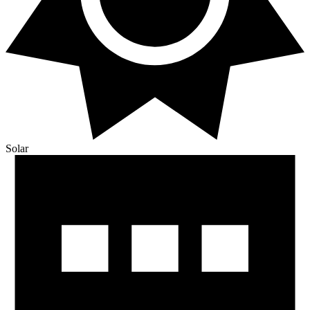
Solar​​​​‌ ‍ ​‍​‍‌‍ ‌ ​‍‌‍‍‌‌‍‌ ‌‍‍‌‌‍ ‍​‍​‍​ ‍‍​‍​‍‌ ​ ‌‍​‌‌‍ ‍‌‍‍‌‌ ‌​‌ ‍‌​‍ ‍‌‍‍‌‌‍ ​‍​‍​‍ ​​‍​‍‌‍‍​‌ ​‍‌‍‌‌‌‍‌‍​‍​‍​ ‍‍​‍​‍‌‍‍​‌ ‌​‌ ‌​‌ ​​​ ‍‍​‍ ​‍ ‌‍ ​‌‍ ‌‍​ ‌‍​‌‌‍ ​‌‍‍​‌‍ ‌ ​ ‌ ‌​​ ‍‍​ ​ ​ ​ ​ ​ ​ ​ ​‍ ‌‍‍‌‌‍ ‍‌ ‌​‌‍‌‌‌‍ ‍‌ ‌​​‍ ‌‍‌‌‌‍‌​‌‍‍‌‌ ‌​​‍ ‌‍ ‌‌‍ ‌‍‌​‌‍‌‌​ ‌‌ ​​‌ ​‍‌‍‌‌‌ ​ ‌‍‌‌‌‍ ‍‌ ‌​‌‍​‌‌ ‌​‌‍‍‌‌‍ ‌‍ ‍​ ‍ ‌‍‍‌‌‍‌​​ ‌​ ‌‍​ ‌‌​ ​​‌‍‌​​ ​ ​ ​ ​ ‍‌​ ‌ ​‍ ‌‌‍​‌​ ‌ ‌‍​‌‌‍‌‍​‍ ‌​ ‌​​ ‌​​ ‌ ‌‍​‍​‍ ‌‌‍​‍​ ​​​ ‍​​ ‌ ​‍ ‌​ ​‌​ ​​​ ‌‍‌‍‌​‌‍‌​​ ‌‍​ ‍‌​ ‌‍‌‍‌‌‌‍​‌​ ‌ ​ ​‌​ ‍ ‌ ‌​‌ ‍‌‌ ​​‌‍‌‌​ ‌‌ ‌​‌‍‌‌‌‍​ ‌‍‍​‌‍ ‍‌‍ ‌‍ ​‌‍ ‌‍‌ ‌ ‍‌​ ‍ ‌ ​​‌‍​‌‌ ‌​‌‍‍​​ ‌‌ ‌​‌‍‍‌‌ ‌​‌‍ ​‌‍‌‌​ ‌‍​‍‌‍​‌‌ ​ ‌‍‌‌‌‌‌‌‌ ​‍‌‍ ​​ ‌‌‍‍​‌ ‌​‌ ‌​‌ ​​​‍‌‌​ ​ ‌​​‌​‍‌‌​ ​‍‌​‌‍​‍‌‌​ ​‍‌​‌‍‌‍ ​‌‍ ‌‍​ ‌‍​‌‌‍ ​‌‍‍​‌‍ ‌ ​ ‌ ‌​​‍‌‌​ ​ ‌​​‌​ ​ ​ ​ ​ ​ ​ ​ ​‍‌‍‌‍‍‌‌‍‌​​ ‌​ ‌‍​ ‌‌​ ​​‌‍‌​​ ​ ​ ​ ​ ‍‌​ ‌ ​‍ ‌‌‍​‌​ ‌ ‌‍​‌‌‍‌‍​‍ ‌​ ‌​​ ‌​​ ‌ ‌‍​‍​‍ ‌‌‍​‍​ ​​​ ‍​​ ‌ ​‍ ‌​ ​‌​ ​​​ ‌‍‌‍‌​‌‍‌​​ ‌‍​ ‍‌​ ‌‍‌‍‌‌‌‍​‌​ ‌ ​ ​‌​‍‌‍‌ ‌​‌ ‍‌‌ ​​‌‍‌‌​ ‌‌ ‌​‌‍‌‌‌‍​ ‌‍‍​‌‍ ‍‌‍ ‌‍ ​‌‍ ‌‍‌ ‌ ‍‌​‍‌‍‌ ​​‌‍​‌‌ ‌​‌‍‍​​ ‌‌ ‌​‌‍‍‌‌ ‌​‌‍ ​‌‍‌‌​‍‌‍‌ ​​‌‍‌‌‌ ​‍‌ ​ ‌ ​​‌‍‌‌‌‍​ ‌ ‌​‌‍‍‌‌ ‌‍‌‍‌‌​ ‌‌ ​​‌ ‌‌‌‍​‍‌‍ ​‌‍‍‌‌ ​ ‌‍‍​‌‍‌‌‌‍‌​​‍​‍‌ ‌