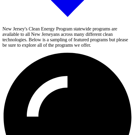
New Jersey's Clean Energy Program statewide programs are
available to all New Jerseyans across many different clean
technologies. Below is a sampling of featured programs but please
be sure to explore all of the programs we offer.​​​​‌ ‍ ​‍​‍‌‍ ‌ ​‍‌‍‍‌‌‍‌ ‌‍‍‌‌‍ ‍​‍​‍​ ‍‍​‍​‍‌ ​ ‌‍​‌‌‍ ‍‌‍‍‌‌ ‌​‌ ‍‌​‍ ‍‌‍‍‌‌‍ ​‍​‍​‍ ​​‍​‍‌‍‍​‌ ​‍‌‍‌‌‌‍‌‍​‍​‍​ ‍‍​‍​‍‌‍‍​‌ ‌​‌ ‌​‌ ​​​ ‍‍​‍ ​‍ ‌‍ ​‌‍ ‌‍​ ‌‍​‌‌‍ ​‌‍‍​‌‍ ‌ ​ ‌ ‌​​ ‍‍​ ​ ​ ​ ​ ​ ​ ​ ​‍ ‌‍‍‌‌‍ ‍‌ ‌​‌‍‌‌‌‍ ‍‌ ‌​​‍ ‌‍‌‌‌‍‌​‌‍‍‌‌ ‌​​‍ ‌‍ ‌‌‍ ‌‍‌​‌‍‌‌​ ‌‌ ​​‌ ​‍‌‍‌‌‌ ​ ‌‍‌‌‌‍ ‍‌ ‌​‌‍​‌‌ ‌​‌‍‍‌‌‍ ‌‍ ‍​ ‍ ‌‍‍‌‌‍‌​​ ‌‌‍‍​‌‍ ‌‍ ‌‌‍‌‌‌ ​​‌‍​‌‌‍‌ ‌‍‌‌​ ‍ ‌ ‌​‌ ‍‌‌ ​​‌‍‌‌​ ‌‌‍‍​‌‍ ‌‍ ‌‌‍‌‌‌ ​​‌‍​‌‌‍‌ ‌‍‌‌​ ‍ ‌ ​​‌‍​‌‌ ‌​‌‍‍​​ ‌‌ ​​‌ ​‍‌‍ ‌‍‌ ‌ ​‍‌‍​‌‌‍ ‌‌ ​ ​‍ ‍‌‍​ ‌‍ ‌‍ ‍‌ ‌​‌‍‌‌‌‍ ‍‌ ‌​​‍‌‌​ ‌‌‌​​‍‌‌ ‌‍‍ ‌‍‌‌‌ ‍‌​‍‌‌​ ​ ‌​‌​​‍‌‌​ ​ ‌​‌​​‍‌‌​ ​‍​ ​‍​ ‌ ‌‍​‍​ ‌‍‌‍‌​‌‍​‌‌‍‌​​ ‌ ​ ‌​​ ​‌‌‍​‍​ ‌‌‌‍​‌​‍‌‌​ ​‍​ ​‍​‍‌‌​ ‌‌‌​‌​​‍ ‍‌‍​ ‌‍‍​‌‍‍‌‌‍ ​‌‍‌​‌ ​‍‌‍‌‌‌‍ ‍​‍‌‌​ ‌‌‌​​‍‌‌ ‌‍‍ ‌‍‌‌‌ ‍‌​‍‌‌​ ​ ‌​‌​​‍‌‌​ ​ ‌​‌​​‍‌‌​ ​‍​ ​‍‌‍‌‍​ ‌ ​ ​​​ ​​​ ​‍​ ​‍​ ‌‌‌‍​‌‌‍‌​​ ‍‌​ ‍‌‌‍‌‌​‍‌‌​ ​‍​ ​‍​‍‌‌​ ‌‌‌​‌​​‍ ‍‌ ‌​‌‍‌‌‌ ‍​‌ ‌​​ ‌‍​‍‌‍​‌‌ ​ ‌‍‌‌‌‌‌‌‌ ​‍‌‍ ​​ ‌‌‍‍​‌ ‌​‌ ‌​‌ ​​​‍‌‌​ ​ ‌​​‌​‍‌‌​ ​‍‌​‌‍​‍‌‌​ ​‍‌​‌‍‌‍ ​‌‍ ‌‍​ ‌‍​‌‌‍ ​‌‍‍​‌‍ ‌ ​ ‌ ‌​​‍‌‌​ ​ ‌​​‌​ ​ ​ ​ ​ ​ ​ ​ ​‍‌‍‌‍‍‌‌‍‌​​ ‌‌‍‍​‌‍ ‌‍ ‌‌‍‌‌‌ ​​‌‍​‌‌‍‌ ‌‍‌‌​‍‌‍‌ ‌​‌ ‍‌‌ ​​‌‍‌‌​ ‌‌‍‍​‌‍ ‌‍ ‌‌‍‌‌‌ ​​‌‍​‌‌‍‌ ‌‍‌‌​‍‌‍‌ ​​‌‍​‌‌ ‌​‌‍‍​​ ‌‌ ​​‌ ​‍‌‍ ‌‍‌ ‌ ​‍‌‍​‌‌‍ ‌‌ ​ ​‍ ‍‌‍​ ‌‍ ‌‍ ‍‌ ‌​‌‍‌‌‌‍ ‍‌ ‌​​‍‌‌​ ‌‌‌​​‍‌‌ ‌‍‍ ‌‍‌‌‌ ‍‌​‍‌‌​ ​ ‌​‌​​‍‌‌​ ​ ‌​‌​​‍‌‌​ ​‍​ ​‍​ ‌ ‌‍​‍​ ‌‍‌‍‌​‌‍​‌‌‍‌​​ ‌ ​ ‌​​ ​‌‌‍​‍​ ‌‌‌‍​‌​‍‌‌​ ​‍​ ​‍​‍‌‌​ ‌‌‌​‌​​‍ ‍‌‍​ ‌‍‍​‌‍‍‌‌‍ ​‌‍‌​‌ ​‍‌‍‌‌‌‍ ‍​‍‌‌​ ‌‌‌​​‍‌‌ ‌‍‍ ‌‍‌‌‌ ‍‌​‍‌‌​ ​ ‌​‌​​‍‌‌​ ​ ‌​‌​​‍‌‌​ ​‍​ ​‍‌‍‌‍​ ‌ ​ ​​​ ​​​ ​‍​ ​‍​ ‌‌‌‍​‌‌‍‌​​ ‍‌​ ‍‌‌‍‌‌​‍‌‌​ ​‍​ ​‍​‍‌‌​ ‌‌‌​‌​​‍ ‍‌ ‌​‌‍‌‌‌ ‍​‌ ‌​​‍‌‍‌ ​​‌‍‌‌‌ ​‍‌ ​ ‌ ​​‌‍‌‌‌‍​ ‌ ‌​‌‍‍‌‌ ‌‍‌‍‌‌​ ‌‌ ​​‌ ‌‌‌‍​‍‌‍ ​‌‍‍‌‌ ​ ‌‍‍​‌‍‌‌‌‍‌​​‍​‍‌ ‌