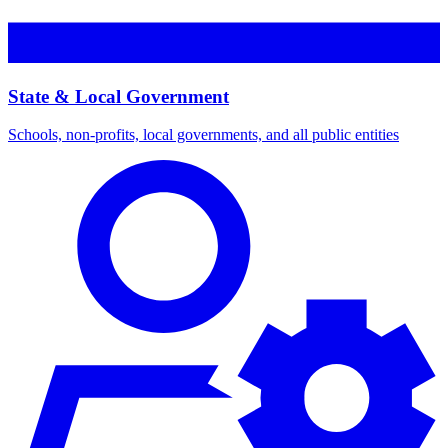
State & Local Government​​​​‌ ‍ ​‍​‍‌‍ ‌ ​‍‌‍‍‌‌‍‌ ‌‍‍‌‌‍ ‍​‍​‍​ ‍‍​‍​‍‌ ​ ‌‍​‌‌‍ ‍‌‍‍‌‌ ‌​‌ ‍‌​‍ ‍‌‍‍‌‌‍ ​‍​‍​‍ ​​‍​‍‌‍‍​‌ ​‍‌‍‌‌‌‍‌‍​‍​‍​ ‍‍​‍​‍‌‍‍​‌ ‌​‌ ‌​‌ ​​​ ‍‍​‍ ​‍ ‌‍ ​‌‍ ‌‍​ ‌‍​‌‌‍ ​‌‍‍​‌‍ ‌ ​ ‌ ‌​​ ‍‍​ ​ ​ ​ ​ ​ ​ ​ ​‍ ‌‍‍‌‌‍ ‍‌ ‌​‌‍‌‌‌‍ ‍‌ ‌​​‍ ‌‍‌‌‌‍‌​‌‍‍‌‌ ‌​​‍ ‌‍ ‌‌‍ ‌‍‌​‌‍‌‌​ ‌‌ ​​‌ ​‍‌‍‌‌‌ ​ ‌‍‌‌‌‍ ‍‌ ‌​‌‍​‌‌ ‌​‌‍‍‌‌‍ ‌‍ ‍​ ‍ ‌‍‍‌‌‍‌​​ ‌‌‍​ ​ ‌ ‌‍‌‍‌‍​‍​ ​​‌‍‌‌‌‍​ ‌‍‌​​‍ ‌​ ‌‌‌‍​ ‌‍‌‍​ ​ ​‍ ‌​ ‌​​ ‍‌​ ​ ​ ‌ ​‍ ‌​ ‍​​ ‌‍​ ‍​​ ‌‍​‍ ‌‌‍​ ​ ‌​‌‍​ ​ ​​​ ​​​ ‌‌​ ​​​ ‌ ‌‍‌‌​ ‍​​ ‍​‌‍‌‍​ ‍ ‌ ‌​‌ ‍‌‌ ​​‌‍‌‌​ ‌‌‍​‌‌ ‌‌‌‍‌​‌‍‍‌‌‍‌‌‌‍ ‍‌‍​ ‌‍‌‌​ ‍ ‌ ​​‌‍​‌‌ ‌​‌‍‍​​ ‌‌ ‌​‌‍‍‌‌ ‌​‌‍ ​‌‍‌‌​ ‌‍​‍‌‍​‌‌ ​ ‌‍‌‌‌‌‌‌‌ ​‍‌‍ ​​ ‌‌‍‍​‌ ‌​‌ ‌​‌ ​​​‍‌‌​ ​ ‌​​‌​‍‌‌​ ​‍‌​‌‍​‍‌‌​ ​‍‌​‌‍‌‍ ​‌‍ ‌‍​ ‌‍​‌‌‍ ​‌‍‍​‌‍ ‌ ​ ‌ ‌​​‍‌‌​ ​ ‌​​‌​ ​ ​ ​ ​ ​ ​ ​ ​‍‌‍‌‍‍‌‌‍‌​​ ‌‌‍​ ​ ‌ ‌‍‌‍‌‍​‍​ ​​‌‍‌‌‌‍​ ‌‍‌​​‍ ‌​ ‌‌‌‍​ ‌‍‌‍​ ​ ​‍ ‌​ ‌​​ ‍‌​ ​ ​ ‌ ​‍ ‌​ ‍​​ ‌‍​ ‍​​ ‌‍​‍ ‌‌‍​ ​ ‌​‌‍​ ​ ​​​ ​​​ ‌‌​ ​​​ ‌ ‌‍‌‌​ ‍​​ ‍​‌‍‌‍​‍‌‍‌ ‌​‌ ‍‌‌ ​​‌‍‌‌​ ‌‌‍​‌‌ ‌‌‌‍‌​‌‍‍‌‌‍‌‌‌‍ ‍‌‍​ ‌‍‌‌​‍‌‍‌ ​​‌‍​‌‌ ‌​‌‍‍​​ ‌‌ ‌​‌‍‍‌‌ ‌​‌‍ ​‌‍‌‌​‍‌‍‌ ​​‌‍‌‌‌ ​‍‌ ​ ‌ ​​‌‍‌‌‌‍​ ‌ ‌​‌‍‍‌‌ ‌‍‌‍‌‌​ ‌‌ ​​‌ ‌‌‌‍​‍‌‍ ​‌‍‍‌‌ ​ ‌‍‍​‌‍‌‌‌‍‌​​‍​‍‌ ‌
Schools, non-profits, local governments, and all public entities​​​​‌ ‍ ​‍​‍‌‍ ‌ ​‍‌‍‍‌‌‍‌ ‌‍‍‌‌‍ ‍​‍​‍​ ‍‍​‍​‍‌ ​ ‌‍​‌‌‍ ‍‌‍‍‌‌ ‌​‌ ‍‌​‍ ‍‌‍‍‌‌‍ ​‍​‍​‍ ​​‍​‍‌‍‍​‌ ​‍‌‍‌‌‌‍‌‍​‍​‍​ ‍‍​‍​‍‌‍‍​‌ ‌​‌ ‌​‌ ​​​ ‍‍​‍ ​‍ ‌‍ ​‌‍ ‌‍​ ‌‍​‌‌‍ ​‌‍‍​‌‍ ‌ ​ ‌ ‌​​ ‍‍​ ​ ​ ​ ​ ​ ​ ​ ​‍ ‌‍‍‌‌‍ ‍‌ ‌​‌‍‌‌‌‍ ‍‌ ‌​​‍ ‌‍‌‌‌‍‌​‌‍‍‌‌ ‌​​‍ ‌‍ ‌‌‍ ‌‍‌​‌‍‌‌​ ‌‌ ​​‌ ​‍‌‍‌‌‌ ​ ‌‍‌‌‌‍ ‍‌ ‌​‌‍​‌‌ ‌​‌‍‍‌‌‍ ‌‍ ‍​ ‍ ‌‍‍‌‌‍‌​​ ‌‌‍​ ​ ‌ ‌‍‌‍‌‍​‍​ ​​‌‍‌‌‌‍​ ‌‍‌​​‍ ‌​ ‌‌‌‍​ ‌‍‌‍​ ​ ​‍ ‌​ ‌​​ ‍‌​ ​ ​ ‌ ​‍ ‌​ ‍​​ ‌‍​ ‍​​ ‌‍​‍ ‌‌‍​ ​ ‌​‌‍​ ​ ​​​ ​​​ ‌‌​ ​​​ ‌ ‌‍‌‌​ ‍​​ ‍​‌‍‌‍​ ‍ ‌ ‌​‌ ‍‌‌ ​​‌‍‌‌​ ‌‌‍​‌‌ ‌‌‌‍‌​‌‍‍‌‌‍‌‌‌‍ ‍‌‍​ ‌‍‌‌​ ‍ ‌ ​​‌‍​‌‌ ‌​‌‍‍​​ ‌‌ ​ ‌‍‍​‌‍ ‌ ​‍‌ ‌​‌​‌​‌‍‌‌‌ ​ ‌‍​ ‌ ​‍‌‍‍‌‌ ​​‌ ‌​‌‍‍‌‌‍ ‌‍ ‍​ ‌‍​‍‌‍​‌‌ ​ ‌‍‌‌‌‌‌‌‌ ​‍‌‍ ​​ ‌‌‍‍​‌ ‌​‌ ‌​‌ ​​​‍‌‌​ ​ ‌​​‌​‍‌‌​ ​‍‌​‌‍​‍‌‌​ ​‍‌​‌‍‌‍ ​‌‍ ‌‍​ ‌‍​‌‌‍ ​‌‍‍​‌‍ ‌ ​ ‌ ‌​​‍‌‌​ ​ ‌​​‌​ ​ ​ ​ ​ ​ ​ ​ ​‍‌‍‌‍‍‌‌‍‌​​ ‌‌‍​ ​ ‌ ‌‍‌‍‌‍​‍​ ​​‌‍‌‌‌‍​ ‌‍‌​​‍ ‌​ ‌‌‌‍​ ‌‍‌‍​ ​ ​‍ ‌​ ‌​​ ‍‌​ ​ ​ ‌ ​‍ ‌​ ‍​​ ‌‍​ ‍​​ ‌‍​‍ ‌‌‍​ ​ ‌​‌‍​ ​ ​​​ ​​​ ‌‌​ ​​​ ‌ ‌‍‌‌​ ‍​​ ‍​‌‍‌‍​‍‌‍‌ ‌​‌ ‍‌‌ ​​‌‍‌‌​ ‌‌‍​‌‌ ‌‌‌‍‌​‌‍‍‌‌‍‌‌‌‍ ‍‌‍​ ‌‍‌‌​‍‌‍‌ ​​‌‍​‌‌ ‌​‌‍‍​​ ‌‌ ​ ‌‍‍​‌‍ ‌ ​‍‌ ‌​‌​‌​‌‍‌‌‌ ​ ‌‍​ ‌ ​‍‌‍‍‌‌ ​​‌ ‌​‌‍‍‌‌‍ ‌‍ ‍​‍‌‍‌ ​​‌‍‌‌‌ ​‍‌ ​ ‌ ​​‌‍‌‌‌‍​ ‌ ‌​‌‍‍‌‌ ‌‍‌‍‌‌​ ‌‌ ​​‌ ‌‌‌‍​‍‌‍ ​‌‍‍‌‌ ​ ‌‍‍​‌‍‌‌‌‍‌​​‍​‍‌ ‌