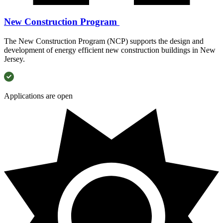
New Construction Program ​​​​‌ ‍ ​‍​‍‌‍ ‌ ​‍‌‍‍‌‌‍‌ ‌‍‍‌‌‍ ‍​‍​‍​ ‍‍​‍​‍‌ ​ ‌‍​‌‌‍ ‍‌‍‍‌‌ ‌​‌ ‍‌​‍ ‍‌‍‍‌‌‍ ​‍​‍​‍ ​​‍​‍‌‍‍​‌ ​‍‌‍‌‌‌‍‌‍​‍​‍​ ‍‍​‍​‍‌‍‍​‌ ‌​‌ ‌​‌ ​​​ ‍‍​‍ ​‍ ‌‍ ​‌‍ ‌‍​ ‌‍​‌‌‍ ​‌‍‍​‌‍ ‌ ​ ‌ ‌​​ ‍‍​ ​ ​ ​ ​ ​ ​ ​ ​‍ ‌‍‍‌‌‍ ‍‌ ‌​‌‍‌‌‌‍ ‍‌ ‌​​‍ ‌‍‌‌‌‍‌​‌‍‍‌‌ ‌​​‍ ‌‍ ‌‌‍ ‌‍‌​‌‍‌‌​ ‌‌ ​​‌ ​‍‌‍‌‌‌ ​ ‌‍‌‌‌‍ ‍‌ ‌​‌‍​‌‌ ‌​‌‍‍‌‌‍ ‌‍ ‍​ ‍ ‌‍‍‌‌‍‌​​ ‌​ ​​​ ‌ ‌‍‌‍‌‍‌​​ ​ ​ ‌‌​ ‍‌‌‍‌‍​‍ ‌​ ‍‌​ ​ ​ ‌ ​ ‌ ​‍ ‌​ ‌​‌‍​‌​ ‍‌‌‍‌‌​‍ ‌‌‍​‌​ ​ ​ ‍‌​ ​ ​‍ ‌​ ​‌​ ​​​ ‍‌​ ​ ​ ‍​‌‍​ ‌‍​ ​ ‌‍​ ‍‌​ ‌‌‌‍‌‍​ ‌​​ ‍ ‌ ‌​‌ ‍‌‌ ​​‌‍‌‌​ ‌‌ ​​‌ ​‍‌‍ ‌‍‌ ‌ ​‍‌‍​‌‌‍ ‌​ ‍ ‌ ​​‌‍​‌‌ ‌​‌‍‍​​ ‌‌ ‌​‌‍‍‌‌ ‌​‌‍ ​‌‍‌‌​ ‌‍​‍‌‍​‌‌ ​ ‌‍‌‌‌‌‌‌‌ ​‍‌‍ ​​ ‌‌‍‍​‌ ‌​‌ ‌​‌ ​​​‍‌‌​ ​ ‌​​‌​‍‌‌​ ​‍‌​‌‍​‍‌‌​ ​‍‌​‌‍‌‍ ​‌‍ ‌‍​ ‌‍​‌‌‍ ​‌‍‍​‌‍ ‌ ​ ‌ ‌​​‍‌‌​ ​ ‌​​‌​ ​ ​ ​ ​ ​ ​ ​ ​‍‌‍‌‍‍‌‌‍‌​​ ‌​ ​​​ ‌ ‌‍‌‍‌‍‌​​ ​ ​ ‌‌​ ‍‌‌‍‌‍​‍ ‌​ ‍‌​ ​ ​ ‌ ​ ‌ ​‍ ‌​ ‌​‌‍​‌​ ‍‌‌‍‌‌​‍ ‌‌‍​‌​ ​ ​ ‍‌​ ​ ​‍ ‌​ ​‌​ ​​​ ‍‌​ ​ ​ ‍​‌‍​ ‌‍​ ​ ‌‍​ ‍‌​ ‌‌‌‍‌‍​ ‌​​‍‌‍‌ ‌​‌ ‍‌‌ ​​‌‍‌‌​ ‌‌ ​​‌ ​‍‌‍ ‌‍‌ ‌ ​‍‌‍​‌‌‍ ‌​‍‌‍‌ ​​‌‍​‌‌ ‌​‌‍‍​​ ‌‌ ‌​‌‍‍‌‌ ‌​‌‍ ​‌‍‌‌​‍‌‍‌ ​​‌‍‌‌‌ ​‍‌ ​ ‌ ​​‌‍‌‌‌‍​ ‌ ‌​‌‍‍‌‌ ‌‍‌‍‌‌​ ‌‌ ​​‌ ‌‌‌‍​‍‌‍ ​‌‍‍‌‌ ​ ‌‍‍​‌‍‌‌‌‍‌​​‍​‍‌ ‌
The New Construction Program (NCP) supports the design and
development of energy efficient new construction buildings in New
Jersey. ​​​​‌ ‍ ​‍​‍‌‍ ‌ ​‍‌‍‍‌‌‍‌ ‌‍‍‌‌‍ ‍​‍​‍​ ‍‍​‍​‍‌ ​ ‌‍​‌‌‍ ‍‌‍‍‌‌ ‌​‌ ‍‌​‍ ‍‌‍‍‌‌‍ ​‍​‍​‍ ​​‍​‍‌‍‍​‌ ​‍‌‍‌‌‌‍‌‍​‍​‍​ ‍‍​‍​‍‌‍‍​‌ ‌​‌ ‌​‌ ​​​ ‍‍​‍ ​‍ ‌‍ ​‌‍ ‌‍​ ‌‍​‌‌‍ ​‌‍‍​‌‍ ‌ ​ ‌ ‌​​ ‍‍​ ​ ​ ​ ​ ​ ​ ​ ​‍ ‌‍‍‌‌‍ ‍‌ ‌​‌‍‌‌‌‍ ‍‌ ‌​​‍ ‌‍‌‌‌‍‌​‌‍‍‌‌ ‌​​‍ ‌‍ ‌‌‍ ‌‍‌​‌‍‌‌​ ‌‌ ​​‌ ​‍‌‍‌‌‌ ​ ‌‍‌‌‌‍ ‍‌ ‌​‌‍​‌‌ ‌​‌‍‍‌‌‍ ‌‍ ‍​ ‍ ‌‍‍‌‌‍‌​​ ‌​ ​​​ ‌ ‌‍‌‍‌‍‌​​ ​ ​ ‌‌​ ‍‌‌‍‌‍​‍ ‌​ ‍‌​ ​ ​ ‌ ​ ‌ ​‍ ‌​ ‌​‌‍​‌​ ‍‌‌‍‌‌​‍ ‌‌‍​‌​ ​ ​ ‍‌​ ​ ​‍ ‌​ ​‌​ ​​​ ‍‌​ ​ ​ ‍​‌‍​ ‌‍​ ​ ‌‍​ ‍‌​ ‌‌‌‍‌‍​ ‌​​ ‍ ‌ ‌​‌ ‍‌‌ ​​‌‍‌‌​ ‌‌ ​​‌ ​‍‌‍ ‌‍‌ ‌ ​‍‌‍​‌‌‍ ‌​ ‍ ‌ ​​‌‍​‌‌ ‌​‌‍‍​​ ‌‌ ​ ‌‍‍​‌‍ ‌ ​‍‌ ‌​‌​‌​‌‍‌‌‌ ​ ‌‍​ ‌ ​‍‌‍‍‌‌ ​​‌ ‌​‌‍‍‌‌‍ ‌‍ ‍​ ‌‍​‍‌‍​‌‌ ​ ‌‍‌‌‌‌‌‌‌ ​‍‌‍ ​​ ‌‌‍‍​‌ ‌​‌ ‌​‌ ​​​‍‌‌​ ​ ‌​​‌​‍‌‌​ ​‍‌​‌‍​‍‌‌​ ​‍‌​‌‍‌‍ ​‌‍ ‌‍​ ‌‍​‌‌‍ ​‌‍‍​‌‍ ‌ ​ ‌ ‌​​‍‌‌​ ​ ‌​​‌​ ​ ​ ​ ​ ​ ​ ​ ​‍‌‍‌‍‍‌‌‍‌​​ ‌​ ​​​ ‌ ‌‍‌‍‌‍‌​​ ​ ​ ‌‌​ ‍‌‌‍‌‍​‍ ‌​ ‍‌​ ​ ​ ‌ ​ ‌ ​‍ ‌​ ‌​‌‍​‌​ ‍‌‌‍‌‌​‍ ‌‌‍​‌​ ​ ​ ‍‌​ ​ ​‍ ‌​ ​‌​ ​​​ ‍‌​ ​ ​ ‍​‌‍​ ‌‍​ ​ ‌‍​ ‍‌​ ‌‌‌‍‌‍​ ‌​​‍‌‍‌ ‌​‌ ‍‌‌ ​​‌‍‌‌​ ‌‌ ​​‌ ​‍‌‍ ‌‍‌ ‌ ​‍‌‍​‌‌‍ ‌​‍‌‍‌ ​​‌‍​‌‌ ‌​‌‍‍​​ ‌‌ ​ ‌‍‍​‌‍ ‌ ​‍‌ ‌​‌​‌​‌‍‌‌‌ ​ ‌‍​ ‌ ​‍‌‍‍‌‌ ​​‌ ‌​‌‍‍‌‌‍ ‌‍ ‍​‍‌‍‌ ​​‌‍‌‌‌ ​‍‌ ​ ‌ ​​‌‍‌‌‌‍​ ‌ ‌​‌‍‍‌‌ ‌‍‌‍‌‌​ ‌‌ ​​‌ ‌‌‌‍​‍‌‍ ​‌‍‍‌‌ ​ ‌‍‍​‌‍‌‌‌‍‌​​‍​‍‌ ‌
Applications are open​​​​‌ ‍ ​‍​‍‌‍ ‌ ​‍‌‍‍‌‌‍‌ ‌‍‍‌‌‍ ‍​‍​‍​ ‍‍​‍​‍‌ ​ ‌‍​‌‌‍ ‍‌‍‍‌‌ ‌​‌ ‍‌​‍ ‍‌‍‍‌‌‍ ​‍​‍​‍ ​​‍​‍‌‍‍​‌ ​‍‌‍‌‌‌‍‌‍​‍​‍​ ‍‍​‍​‍‌‍‍​‌ ‌​‌ ‌​‌ ​​​ ‍‍​‍ ​‍ ‌‍ ​‌‍ ‌‍​ ‌‍​‌‌‍ ​‌‍‍​‌‍ ‌ ​ ‌ ‌​​ ‍‍​ ​ ​ ​ ​ ​ ​ ​ ​‍ ‌‍‍‌‌‍ ‍‌ ‌​‌‍‌‌‌‍ ‍‌ ‌​​‍ ‌‍‌‌‌‍‌​‌‍‍‌‌ ‌​​‍ ‌‍ ‌‌‍ ‌‍‌​‌‍‌‌​ ‌‌ ​​‌ ​‍‌‍‌‌‌ ​ ‌‍‌‌‌‍ ‍‌ ‌​‌‍​‌‌ ‌​‌‍‍‌‌‍ ‌‍ ‍​ ‍ ‌‍‍‌‌‍‌​​ ‌​ ‍‌​ ​​‌‍​ ​ ‌​‌‍​‍​ ‍‌‌‍​‌​ ‌ ​‍ ‌​ ‍​​ ‍​​ ​‌‌‍‌​​‍ ‌​ ‌​​ ​‍​ ​​​ ‍‌​‍ ‌​ ‍​‌‍​‍​ ‌‌‌‍​‍​‍ ‌‌‍‌‍​ ​‌​ ​ ‌‍‌‌​ ‌‍‌‍​ ‌‍‌‍​ ‌ ​ ‍‌‌‍‌‌​ ​ ‌‍​ ​ ‍ ‌ ‌​‌ ‍‌‌ ​​‌‍‌‌​ ‌‌ ​​‌ ​‍‌‍ ‌‍‌ ‌ ​‍‌‍​‌‌‍ ‌‌‌​ ‌ ‌​‌‍​‌‌ ‌​‌ ‌‌‌ ​ ​ ‍ ‌ ​​‌‍​‌‌ ‌​‌‍‍​​ ‌‌ ‌​‌‍‍‌‌ ‌​‌‍ ​‌‍‌‌​ ‌‍​‍‌‍​‌‌ ​ ‌‍‌‌‌‌‌‌‌ ​‍‌‍ ​​ ‌‌‍‍​‌ ‌​‌ ‌​‌ ​​​‍‌‌​ ​ ‌​​‌​‍‌‌​ ​‍‌​‌‍​‍‌‌​ ​‍‌​‌‍‌‍ ​‌‍ ‌‍​ ‌‍​‌‌‍ ​‌‍‍​‌‍ ‌ ​ ‌ ‌​​‍‌‌​ ​ ‌​​‌​ ​ ​ ​ ​ ​ ​ ​ ​‍‌‍‌‍‍‌‌‍‌​​ ‌​ ‍‌​ ​​‌‍​ ​ ‌​‌‍​‍​ ‍‌‌‍​‌​ ‌ ​‍ ‌​ ‍​​ ‍​​ ​‌‌‍‌​​‍ ‌​ ‌​​ ​‍​ ​​​ ‍‌​‍ ‌​ ‍​‌‍​‍​ ‌‌‌‍​‍​‍ ‌‌‍‌‍​ ​‌​ ​ ‌‍‌‌​ ‌‍‌‍​ ‌‍‌‍​ ‌ ​ ‍‌‌‍‌‌​ ​ ‌‍​ ​‍‌‍‌ ‌​‌ ‍‌‌ ​​‌‍‌‌​ ‌‌ ​​‌ ​‍‌‍ ‌‍‌ ‌ ​‍‌‍​‌‌‍ ‌‌‌​ ‌ ‌​‌‍​‌‌ ‌​‌ ‌‌‌ ​ ​‍‌‍‌ ​​‌‍​‌‌ ‌​‌‍‍​​ ‌‌ ‌​‌‍‍‌‌ ‌​‌‍ ​‌‍‌‌​‍‌‍‌ ​​‌‍‌‌‌ ​‍‌ ​ ‌ ​​‌‍‌‌‌‍​ ‌ ‌​‌‍‍‌‌ ‌‍‌‍‌‌​ ‌‌ ​​‌ ‌‌‌‍​‍‌‍ ​‌‍‍‌‌ ​ ‌‍‍​‌‍‌‌‌‍‌​​‍​‍‌ ‌