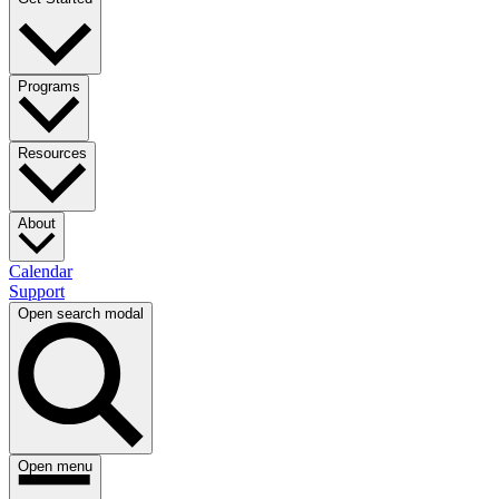
Programs​​​​‌ ‍ ​‍​‍‌‍ ‌ ​‍‌‍‍‌‌‍‌ ‌‍‍‌‌‍ ‍​‍​‍​ ‍‍​‍​‍‌ ​ ‌‍​‌‌‍ ‍‌‍‍‌‌ ‌​‌ ‍‌​‍ ‍‌‍‍‌‌‍ ​‍​‍​‍ ​​‍​‍‌‍‍​‌ ​‍‌‍‌‌‌‍‌‍​‍​‍​ ‍‍​‍​‍‌‍‍​‌ ‌​‌ ‌​‌ ​​​ ‍‍​‍ ​‍ ‌‍ ​‌‍ ‌‍​ ‌‍​‌‌‍ ​‌‍‍​‌‍ ‌ ​ ‌ ‌​​ ‍‍​ ​ ​ ​ ​ ​ ​ ​ ​‍ ‌‍‍‌‌‍ ‍‌ ‌​‌‍‌‌‌‍ ‍‌ ‌​​‍ ‌‍‌‌‌‍‌​‌‍‍‌‌ ‌​​‍ ‌‍ ‌‌‍ ‌‍‌​‌‍‌‌​ ‌‌ ​​‌ ​‍‌‍‌‌‌ ​ ‌‍‌‌‌‍ ‍‌ ‌​‌‍​‌‌ ‌​‌‍‍‌‌‍ ‌‍ ‍​ ‍ ‌‍‍‌‌‍‌​​ ‌‌ ​ ‌‍‍‌‌ ‌​‌‍‌‌‌​‍​‌‍‌‌‌‍​‌‌‍‌​‌‍‌‌‌ ​‍​ ‍ ‌ ‌​‌ ‍‌‌ ​​‌‍‌‌​ ‌‌‍‍​‌‍‌‌‌‍​‌‌‍‌​‌‍‌‌‌ ​‍​ ‍ ‌ ​​‌‍​‌‌ ‌​‌‍‍​​ ‌‌‍ ​‌‍‌‌‌‍‌‍‌ ‌​‌​ ‌‌‍‌‌‌‍ ‍‌ ‌‌‌ ​ ​‍‌‌​ ‌‌‌​​‍‌‌ ‌‍‍ ‌‍‌‌‌ ‍‌​‍‌‌​ ​ ‌​‌​​‍‌‌​ ​ ‌​‌​​‍‌‌​ ​‍​ ​‍​ ​ ‌‍‌​​ ‌​​ ​‌‌‍‌‌​ ‌​​ ​​​ ‌​‌‍‌‌‌‍‌​​ ​​​ ​​​‍‌‌​ ​‍​ ​‍​‍‌‌​ ‌‌‌​‌​​‍ ‍‌ ‌​‌‍‌‌‌ ‍​‌ ‌​​ ‌‍​‍‌‍​‌‌ ​ ‌‍‌‌‌‌‌‌‌ ​‍‌‍ ​​ ‌‌‍‍​‌ ‌​‌ ‌​‌ ​​​‍‌‌​ ​ ‌​​‌​‍‌‌​ ​‍‌​‌‍​‍‌‌​ ​‍‌​‌‍‌‍ ​‌‍ ‌‍​ ‌‍​‌‌‍ ​‌‍‍​‌‍ ‌ ​ ‌ ‌​​‍‌‌​ ​ ‌​​‌​ ​ ​ ​ ​ ​ ​ ​ ​‍‌‍‌‍‍‌‌‍‌​​ ‌‌ ​ ‌‍‍‌‌ ‌​‌‍‌‌‌​‍​‌‍‌‌‌‍​‌‌‍‌​‌‍‌‌‌ ​‍​‍‌‍‌ ‌​‌ ‍‌‌ ​​‌‍‌‌​ ‌‌‍‍​‌‍‌‌‌‍​‌‌‍‌​‌‍‌‌‌ ​‍​‍‌‍‌ ​​‌‍​‌‌ ‌​‌‍‍​​ ‌‌‍ ​‌‍‌‌‌‍‌‍‌ ‌​‌​ ‌‌‍‌‌‌‍ ‍‌ ‌‌‌ ​ ​‍‌‌​ ‌‌‌​​‍‌‌ ‌‍‍ ‌‍‌‌‌ ‍‌​‍‌‌​ ​ ‌​‌​​‍‌‌​ ​ ‌​‌​​‍‌‌​ ​‍​ ​‍​ ​ ‌‍‌​​ ‌​​ ​‌‌‍‌‌​ ‌​​ ​​​ ‌​‌‍‌‌‌‍‌​​ ​​​ ​​​‍‌‌​ ​‍​ ​‍​‍‌‌​ ‌‌‌​‌​​‍ ‍‌ ‌​‌‍‌‌‌ ‍​‌ ‌​​‍‌‍‌ ​​‌‍‌‌‌ ​‍‌ ​ ‌ ​​‌‍‌‌‌‍​ ‌ ‌​‌‍‍‌‌ ‌‍‌‍‌‌​ ‌‌ ​​‌ ‌‌‌‍​‍‌‍ ​‌‍‍‌‌ ​ ‌‍‍​‌‍‌‌‌‍‌​​‍​‍‌ ‌
Resources​​​​‌ ‍ ​‍​‍‌‍ ‌ ​‍‌‍‍‌‌‍‌ ‌‍‍‌‌‍ ‍​‍​‍​ ‍‍​‍​‍‌ ​ ‌‍​‌‌‍ ‍‌‍‍‌‌ ‌​‌ ‍‌​‍ ‍‌‍‍‌‌‍ ​‍​‍​‍ ​​‍​‍‌‍‍​‌ ​‍‌‍‌‌‌‍‌‍​‍​‍​ ‍‍​‍​‍‌‍‍​‌ ‌​‌ ‌​‌ ​​​ ‍‍​‍ ​‍ ‌‍ ​‌‍ ‌‍​ ‌‍​‌‌‍ ​‌‍‍​‌‍ ‌ ​ ‌ ‌​​ ‍‍​ ​ ​ ​ ​ ​ ​ ​ ​‍ ‌‍‍‌‌‍ ‍‌ ‌​‌‍‌‌‌‍ ‍‌ ‌​​‍ ‌‍‌‌‌‍‌​‌‍‍‌‌ ‌​​‍ ‌‍ ‌‌‍ ‌‍‌​‌‍‌‌​ ‌‌ ​​‌ ​‍‌‍‌‌‌ ​ ‌‍‌‌‌‍ ‍‌ ‌​‌‍​‌‌ ‌​‌‍‍‌‌‍ ‌‍ ‍​ ‍ ‌‍‍‌‌‍‌​​ ‌‌ ​ ‌‍‍‌‌ ‌​‌‍‌‌‌​‍​‌‍‌‌‌‍​‌‌‍‌​‌‍‌‌‌ ​‍​ ‍ ‌ ‌​‌ ‍‌‌ ​​‌‍‌‌​ ‌‌‍‍​‌‍‌‌‌‍​‌‌‍‌​‌‍‌‌‌ ​‍​ ‍ ‌ ​​‌‍​‌‌ ‌​‌‍‍​​ ‌‌‍ ​‌‍‌‌‌‍‌‍‌ ‌​‌​ ‌‌‍‌‌‌‍ ‍‌ ‌‌‌ ​ ​‍‌‌​ ‌‌‌​​‍‌‌ ‌‍‍ ‌‍‌‌‌ ‍‌​‍‌‌​ ​ ‌​‌​​‍‌‌​ ​ ‌​‌​​‍‌‌​ ​‍​ ​‍‌‍‌‍‌‍‌‍​ ‌​​ ‌‌‌‍‌‌​ ​ ‌‍‌‌‌‍​‌‌‍​ ​ ‍‌‌‍​ ​ ‍‌​‍‌‌​ ​‍​ ​‍​‍‌‌​ ‌‌‌​‌​​‍ ‍‌ ‌​‌‍‌‌‌ ‍​‌ ‌​​ ‌‍​‍‌‍​‌‌ ​ ‌‍‌‌‌‌‌‌‌ ​‍‌‍ ​​ ‌‌‍‍​‌ ‌​‌ ‌​‌ ​​​‍‌‌​ ​ ‌​​‌​‍‌‌​ ​‍‌​‌‍​‍‌‌​ ​‍‌​‌‍‌‍ ​‌‍ ‌‍​ ‌‍​‌‌‍ ​‌‍‍​‌‍ ‌ ​ ‌ ‌​​‍‌‌​ ​ ‌​​‌​ ​ ​ ​ ​ ​ ​ ​ ​‍‌‍‌‍‍‌‌‍‌​​ ‌‌ ​ ‌‍‍‌‌ ‌​‌‍‌‌‌​‍​‌‍‌‌‌‍​‌‌‍‌​‌‍‌‌‌ ​‍​‍‌‍‌ ‌​‌ ‍‌‌ ​​‌‍‌‌​ ‌‌‍‍​‌‍‌‌‌‍​‌‌‍‌​‌‍‌‌‌ ​‍​‍‌‍‌ ​​‌‍​‌‌ ‌​‌‍‍​​ ‌‌‍ ​‌‍‌‌‌‍‌‍‌ ‌​‌​ ‌‌‍‌‌‌‍ ‍‌ ‌‌‌ ​ ​‍‌‌​ ‌‌‌​​‍‌‌ ‌‍‍ ‌‍‌‌‌ ‍‌​‍‌‌​ ​ ‌​‌​​‍‌‌​ ​ ‌​‌​​‍‌‌​ ​‍​ ​‍‌‍‌‍‌‍‌‍​ ‌​​ ‌‌‌‍‌‌​ ​ ‌‍‌‌‌‍​‌‌‍​ ​ ‍‌‌‍​ ​ ‍‌​‍‌‌​ ​‍​ ​‍​‍‌‌​ ‌‌‌​‌​​‍ ‍‌ ‌​‌‍‌‌‌ ‍​‌ ‌​​‍‌‍‌ ​​‌‍‌‌‌ ​‍‌ ​ ‌ ​​‌‍‌‌‌‍​ ‌ ‌​‌‍‍‌‌ ‌‍‌‍‌‌​ ‌‌ ​​‌ ‌‌‌‍​‍‌‍ ​‌‍‍‌‌ ​ ‌‍‍​‌‍‌‌‌‍‌​​‍​‍‌ ‌
About​​​​‌ ‍ ​‍​‍‌‍ ‌ ​‍‌‍‍‌‌‍‌ ‌‍‍‌‌‍ ‍​‍​‍​ ‍‍​‍​‍‌ ​ ‌‍​‌‌‍ ‍‌‍‍‌‌ ‌​‌ ‍‌​‍ ‍‌‍‍‌‌‍ ​‍​‍​‍ ​​‍​‍‌‍‍​‌ ​‍‌‍‌‌‌‍‌‍​‍​‍​ ‍‍​‍​‍‌‍‍​‌ ‌​‌ ‌​‌ ​​​ ‍‍​‍ ​‍ ‌‍ ​‌‍ ‌‍​ ‌‍​‌‌‍ ​‌‍‍​‌‍ ‌ ​ ‌ ‌​​ ‍‍​ ​ ​ ​ ​ ​ ​ ​ ​‍ ‌‍‍‌‌‍ ‍‌ ‌​‌‍‌‌‌‍ ‍‌ ‌​​‍ ‌‍‌‌‌‍‌​‌‍‍‌‌ ‌​​‍ ‌‍ ‌‌‍ ‌‍‌​‌‍‌‌​ ‌‌ ​​‌ ​‍‌‍‌‌‌ ​ ‌‍‌‌‌‍ ‍‌ ‌​‌‍​‌‌ ‌​‌‍‍‌‌‍ ‌‍ ‍​ ‍ ‌‍‍‌‌‍‌​​ ‌‌ ​ ‌‍‍‌‌ ‌​‌‍‌‌‌​‍​‌‍‌‌‌‍​‌‌‍‌​‌‍‌‌‌ ​‍​ ‍ ‌ ‌​‌ ‍‌‌ ​​‌‍‌‌​ ‌‌‍‍​‌‍‌‌‌‍​‌‌‍‌​‌‍‌‌‌ ​‍​ ‍ ‌ ​​‌‍​‌‌ ‌​‌‍‍​​ ‌‌ ​‍‌‍‍‌‌‍‌ ‌‍‍​‌ ‌​‌​ ‌‌‍‌‌‌‍ ‍‌ ‌‌‌ ​ ​‍‌‌​ ‌‌‌​​‍‌‌ ‌‍‍ ‌‍‌‌‌ ‍‌​‍‌‌​ ​ ‌​‌​​‍‌‌​ ​ ‌​‌​​‍‌‌​ ​‍​ ​‍​ ​‌​ ‌​​ ​ ‌‍​ ​ ‌‍‌‍​ ​ ‌ ​ ‌ ‌‍​‌‌‍‌‍​ ‌‍‌‍‌​​‍‌‌​ ​‍​ ​‍​‍‌‌​ ‌‌‌​‌​​‍ ‍‌ ‌​‌‍‌‌‌ ‍​‌ ‌​​ ‌‍​‍‌‍​‌‌ ​ ‌‍‌‌‌‌‌‌‌ ​‍‌‍ ​​ ‌‌‍‍​‌ ‌​‌ ‌​‌ ​​​‍‌‌​ ​ ‌​​‌​‍‌‌​ ​‍‌​‌‍​‍‌‌​ ​‍‌​‌‍‌‍ ​‌‍ ‌‍​ ‌‍​‌‌‍ ​‌‍‍​‌‍ ‌ ​ ‌ ‌​​‍‌‌​ ​ ‌​​‌​ ​ ​ ​ ​ ​ ​ ​ ​‍‌‍‌‍‍‌‌‍‌​​ ‌‌ ​ ‌‍‍‌‌ ‌​‌‍‌‌‌​‍​‌‍‌‌‌‍​‌‌‍‌​‌‍‌‌‌ ​‍​‍‌‍‌ ‌​‌ ‍‌‌ ​​‌‍‌‌​ ‌‌‍‍​‌‍‌‌‌‍​‌‌‍‌​‌‍‌‌‌ ​‍​‍‌‍‌ ​​‌‍​‌‌ ‌​‌‍‍​​ ‌‌ ​‍‌‍‍‌‌‍‌ ‌‍‍​‌ ‌​‌​ ‌‌‍‌‌‌‍ ‍‌ ‌‌‌ ​ ​‍‌‌​ ‌‌‌​​‍‌‌ ‌‍‍ ‌‍‌‌‌ ‍‌​‍‌‌​ ​ ‌​‌​​‍‌‌​ ​ ‌​‌​​‍‌‌​ ​‍​ ​‍​ ​‌​ ‌​​ ​ ‌‍​ ​ ‌‍‌‍​ ​ ‌ ​ ‌ ‌‍​‌‌‍‌‍​ ‌‍‌‍‌​​‍‌‌​ ​‍​ ​‍​‍‌‌​ ‌‌‌​‌​​‍ ‍‌ ‌​‌‍‌‌‌ ‍​‌ ‌​​‍‌‍‌ ​​‌‍‌‌‌ ​‍‌ ​ ‌ ​​‌‍‌‌‌‍​ ‌ ‌​‌‍‍‌‌ ‌‍‌‍‌‌​ ‌‌ ​​‌ ‌‌‌‍​‍‌‍ ​‌‍‍‌‌ ​ ‌‍‍​‌‍‌‌‌‍‌​​‍​‍‌ ‌
Calendar​​​​‌ ‍ ​‍​‍‌‍ ‌ ​‍‌‍‍‌‌‍‌ ‌‍‍‌‌‍ ‍​‍​‍​ ‍‍​‍​‍‌ ​ ‌‍​‌‌‍ ‍‌‍‍‌‌ ‌​‌ ‍‌​‍ ‍‌‍‍‌‌‍ ​‍​‍​‍ ​​‍​‍‌‍‍​‌ ​‍‌‍‌‌‌‍‌‍​‍​‍​ ‍‍​‍​‍‌‍‍​‌ ‌​‌ ‌​‌ ​​​ ‍‍​‍ ​‍ ‌‍ ​‌‍ ‌‍​ ‌‍​‌‌‍ ​‌‍‍​‌‍ ‌ ​ ‌ ‌​​ ‍‍​ ​ ​ ​ ​ ​ ​ ​ ​‍ ‌‍‍‌‌‍ ‍‌ ‌​‌‍‌‌‌‍ ‍‌ ‌​​‍ ‌‍‌‌‌‍‌​‌‍‍‌‌ ‌​​‍ ‌‍ ‌‌‍ ‌‍‌​‌‍‌‌​ ‌‌ ​​‌ ​‍‌‍‌‌‌ ​ ‌‍‌‌‌‍ ‍‌ ‌​‌‍​‌‌ ‌​‌‍‍‌‌‍ ‌‍ ‍​ ‍ ‌‍‍‌‌‍‌​​ ‌‌ ​ ‌‍‍‌‌ ‌​‌‍‌‌‌​‍​‌‍‌‌‌‍​‌‌‍‌​‌‍‌‌‌ ​‍​ ‍ ‌ ‌​‌ ‍‌‌ ​​‌‍‌‌​ ‌‌‍‍​‌‍‌‌‌‍​‌‌‍‌​‌‍‌‌‌ ​‍​ ‍ ‌ ​​‌‍​‌‌ ‌​‌‍‍​​ ‌‌ ​‍‌‍‍‌‌‍‌ ‌‍‍​‌ ‌​‌​ ‌‌‍‌‌‌‍ ‍‌ ‌‌‌ ​ ​‍‌‌​ ‌‌‌​​‍‌‌ ‌‍‍ ‌‍‌‌‌ ‍‌​‍‌‌​ ​ ‌​‌​​‍‌‌​ ​ ‌​‌​​‍‌‌​ ​‍​ ​‍​ ‍​​ ​‌​ ​‍​ ‌ ​ ​​​ ​‍​ ​‍‌‍‌‍​ ‌​​ ‍​​ ​‍​ ​​​‍‌‌​ ​‍​ ​‍​‍‌‌​ ‌‌‌​‌​​‍ ‍‌ ‌​‌‍‌‌‌ ‍​‌ ‌​​ ‌‍​‍‌‍​‌‌ ​ ‌‍‌‌‌‌‌‌‌ ​‍‌‍ ​​ ‌‌‍‍​‌ ‌​‌ ‌​‌ ​​​‍‌‌​ ​ ‌​​‌​‍‌‌​ ​‍‌​‌‍​‍‌‌​ ​‍‌​‌‍‌‍ ​‌‍ ‌‍​ ‌‍​‌‌‍ ​‌‍‍​‌‍ ‌ ​ ‌ ‌​​‍‌‌​ ​ ‌​​‌​ ​ ​ ​ ​ ​ ​ ​ ​‍‌‍‌‍‍‌‌‍‌​​ ‌‌ ​ ‌‍‍‌‌ ‌​‌‍‌‌‌​‍​‌‍‌‌‌‍​‌‌‍‌​‌‍‌‌‌ ​‍​‍‌‍‌ ‌​‌ ‍‌‌ ​​‌‍‌‌​ ‌‌‍‍​‌‍‌‌‌‍​‌‌‍‌​‌‍‌‌‌ ​‍​‍‌‍‌ ​​‌‍​‌‌ ‌​‌‍‍​​ ‌‌ ​‍‌‍‍‌‌‍‌ ‌‍‍​‌ ‌​‌​ ‌‌‍‌‌‌‍ ‍‌ ‌‌‌ ​ ​‍‌‌​ ‌‌‌​​‍‌‌ ‌‍‍ ‌‍‌‌‌ ‍‌​‍‌‌​ ​ ‌​‌​​‍‌‌​ ​ ‌​‌​​‍‌‌​ ​‍​ ​‍​ ‍​​ ​‌​ ​‍​ ‌ ​ ​​​ ​‍​ ​‍‌‍‌‍​ ‌​​ ‍​​ ​‍​ ​​​‍‌‌​ ​‍​ ​‍​‍‌‌​ ‌‌‌​‌​​‍ ‍‌ ‌​‌‍‌‌‌ ‍​‌ ‌​​‍‌‍‌ ​​‌‍‌‌‌ ​‍‌ ​ ‌ ​​‌‍‌‌‌‍​ ‌ ‌​‌‍‍‌‌ ‌‍‌‍‌‌​ ‌‌ ​​‌ ‌‌‌‍​‍‌‍ ​‌‍‍‌‌ ​ ‌‍‍​‌‍‌‌‌‍‌​​‍​‍‌ ‌
Support​​​​‌ ‍ ​‍​‍‌‍ ‌ ​‍‌‍‍‌‌‍‌ ‌‍‍‌‌‍ ‍​‍​‍​ ‍‍​‍​‍‌ ​ ‌‍​‌‌‍ ‍‌‍‍‌‌ ‌​‌ ‍‌​‍ ‍‌‍‍‌‌‍ ​‍​‍​‍ ​​‍​‍‌‍‍​‌ ​‍‌‍‌‌‌‍‌‍​‍​‍​ ‍‍​‍​‍‌‍‍​‌ ‌​‌ ‌​‌ ​​​ ‍‍​‍ ​‍ ‌‍ ​‌‍ ‌‍​ ‌‍​‌‌‍ ​‌‍‍​‌‍ ‌ ​ ‌ ‌​​ ‍‍​ ​ ​ ​ ​ ​ ​ ​ ​‍ ‌‍‍‌‌‍ ‍‌ ‌​‌‍‌‌‌‍ ‍‌ ‌​​‍ ‌‍‌‌‌‍‌​‌‍‍‌‌ ‌​​‍ ‌‍ ‌‌‍ ‌‍‌​‌‍‌‌​ ‌‌ ​​‌ ​‍‌‍‌‌‌ ​ ‌‍‌‌‌‍ ‍‌ ‌​‌‍​‌‌ ‌​‌‍‍‌‌‍ ‌‍ ‍​ ‍ ‌‍‍‌‌‍‌​​ ‌‌ ​ ‌‍‍‌‌ ‌​‌‍‌‌‌​‍​‌‍‌‌‌‍​‌‌‍‌​‌‍‌‌‌ ​‍​ ‍ ‌ ‌​‌ ‍‌‌ ​​‌‍‌‌​ ‌‌‍‍​‌‍‌‌‌‍​‌‌‍‌​‌‍‌‌‌ ​‍​ ‍ ‌ ​​‌‍​‌‌ ‌​‌‍‍​​ ‌‌ ​‍‌‍‍‌‌‍‌ ‌‍‍​‌ ‌​‌​ ‌‌‍‌‌‌‍ ‍‌ ‌‌‌ ​ ​‍‌‌​ ‌‌‌​​‍‌‌ ‌‍‍ ‌‍‌‌‌ ‍‌​‍‌‌​ ​ ‌​‌​​‍‌‌​ ​ ‌​‌​​‍‌‌​ ​‍​ ​‍​ ‍​​ ​‍​ ‌ ‌‍‌‌​ ​‌‌‍​‍‌‍‌​​ ‍‌​ ‌​‌‍​ ​ ‌ ​ ‌ ​‍‌‌​ ​‍​ ​‍​‍‌‌​ ‌‌‌​‌​​‍ ‍‌ ‌​‌‍‌‌‌ ‍​‌ ‌​​ ‌‍​‍‌‍​‌‌ ​ ‌‍‌‌‌‌‌‌‌ ​‍‌‍ ​​ ‌‌‍‍​‌ ‌​‌ ‌​‌ ​​​‍‌‌​ ​ ‌​​‌​‍‌‌​ ​‍‌​‌‍​‍‌‌​ ​‍‌​‌‍‌‍ ​‌‍ ‌‍​ ‌‍​‌‌‍ ​‌‍‍​‌‍ ‌ ​ ‌ ‌​​‍‌‌​ ​ ‌​​‌​ ​ ​ ​ ​ ​ ​ ​ ​‍‌‍‌‍‍‌‌‍‌​​ ‌‌ ​ ‌‍‍‌‌ ‌​‌‍‌‌‌​‍​‌‍‌‌‌‍​‌‌‍‌​‌‍‌‌‌ ​‍​‍‌‍‌ ‌​‌ ‍‌‌ ​​‌‍‌‌​ ‌‌‍‍​‌‍‌‌‌‍​‌‌‍‌​‌‍‌‌‌ ​‍​‍‌‍‌ ​​‌‍​‌‌ ‌​‌‍‍​​ ‌‌ ​‍‌‍‍‌‌‍‌ ‌‍‍​‌ ‌​‌​ ‌‌‍‌‌‌‍ ‍‌ ‌‌‌ ​ ​‍‌‌​ ‌‌‌​​‍‌‌ ‌‍‍ ‌‍‌‌‌ ‍‌​‍‌‌​ ​ ‌​‌​​‍‌‌​ ​ ‌​‌​​‍‌‌​ ​‍​ ​‍​ ‍​​ ​‍​ ‌ ‌‍‌‌​ ​‌‌‍​‍‌‍‌​​ ‍‌​ ‌​‌‍​ ​ ‌ ​ ‌ ​‍‌‌​ ​‍​ ​‍​‍‌‌​ ‌‌‌​‌​​‍ ‍‌ ‌​‌‍‌‌‌ ‍​‌ ‌​​‍‌‍‌ ​​‌‍‌‌‌ ​‍‌ ​ ‌ ​​‌‍‌‌‌‍​ ‌ ‌​‌‍‍‌‌ ‌‍‌‍‌‌​ ‌‌ ​​‌ ‌‌‌‍​‍‌‍ ​‌‍‍‌‌ ​ ‌‍‍​‌‍‌‌‌‍‌​​‍​‍‌ ‌
Open search modal
Open menu