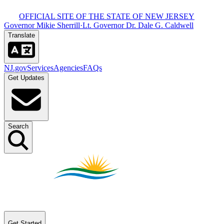
OFFICIAL SITE OF THE STATE OF NEW JERSEY​​​​‌ ‍ ​‍​‍‌‍ ‌ ​‍‌‍‍‌‌‍‌ ‌‍‍‌‌‍ ‍​‍​‍​ ‍‍​‍​‍‌ ​ ‌‍​‌‌‍ ‍‌‍‍‌‌ ‌​‌ ‍‌​‍ ‍‌‍‍‌‌‍ ​‍​‍​‍ ​​‍​‍‌‍‍​‌ ​‍‌‍‌‌‌‍‌‍​‍​‍​ ‍‍​‍​‍‌‍‍​‌ ‌​‌ ‌​‌ ​​​ ‍‍​‍ ​‍ ‌‍ ​‌‍ ‌‍​ ‌‍​‌‌‍ ​‌‍‍​‌‍ ‌ ​ ‌ ‌​​ ‍‍​ ​ ​ ​ ​ ​ ​ ​ ​‍ ‌‍‍‌‌‍ ‍‌ ‌​‌‍‌‌‌‍ ‍‌ ‌​​‍ ‌‍‌‌‌‍‌​‌‍‍‌‌ ‌​​‍ ‌‍ ‌‌‍ ‌‍‌​‌‍‌‌​ ‌‌ ​​‌ ​‍‌‍‌‌‌ ​ ‌‍‌‌‌‍ ‍‌ ‌​‌‍​‌‌ ‌​‌‍‍‌‌‍ ‌‍ ‍​ ‍ ‌‍‍‌‌‍‌​​ ‌‌‍ ‍‌‍‍‍‌​‌ ‌‍ ‌ ‌‍‌​ ​‌‍​‌‌ ‍‌‌‍ ‌ ‌‌‌ ‌​​ ‍ ‌ ‌​‌ ‍‌‌ ​​‌‍‌‌​ ‌‌‍ ‍‌‍‍‍‌‍ ​‌‍​‌‌ ‍‌‌‍ ‌ ‌‌‌ ‌​​ ‍ ‌ ​​‌‍​‌‌ ‌​‌‍‍​​ ‌‌‍‍​‌‍‌‌‌‍​‌‌‍‌​‌‍‌‌‌ ​‍​‍ ‍‌ ​ ‌‍‌‌‌‍​‌‌‍ ​​‍ ‍‌ ‌​‌‍‌‌‌ ‍​‌ ‌​​ ‌‍​‍‌‍​‌‌ ​ ‌‍‌‌‌‌‌‌‌ ​‍‌‍ ​​ ‌‌‍‍​‌ ‌​‌ ‌​‌ ​​​‍‌‌​ ​ ‌​​‌​‍‌‌​ ​‍‌​‌‍​‍‌‌​ ​‍‌​‌‍‌‍ ​‌‍ ‌‍​ ‌‍​‌‌‍ ​‌‍‍​‌‍ ‌ ​ ‌ ‌​​‍‌‌​ ​ ‌​​‌​ ​ ​ ​ ​ ​ ​ ​ ​‍‌‍‌‍‍‌‌‍‌​​ ‌‌‍ ‍‌‍‍‍‌​‌ ‌‍ ‌ ‌‍‌​ ​‌‍​‌‌ ‍‌‌‍ ‌ ‌‌‌ ‌​​‍‌‍‌ ‌​‌ ‍‌‌ ​​‌‍‌‌​ ‌‌‍ ‍‌‍‍‍‌‍ ​‌‍​‌‌ ‍‌‌‍ ‌ ‌‌‌ ‌​​‍‌‍‌ ​​‌‍​‌‌ ‌​‌‍‍​​ ‌‌‍‍​‌‍‌‌‌‍​‌‌‍‌​‌‍‌‌‌ ​‍​‍ ‍‌ ​ ‌‍‌‌‌‍​‌‌‍ ​​‍ ‍‌ ‌​‌‍‌‌‌ ‍​‌ ‌​​‍‌‍‌ ​​‌‍‌‌‌ ​‍‌ ​ ‌ ​​‌‍‌‌‌‍​ ‌ ‌​‌‍‍‌‌ ‌‍‌‍‌‌​ ‌‌ ​​‌ ‌‌‌‍​‍‌‍ ​‌‍‍‌‌ ​ ‌‍‍​‌‍‌‌‌‍‌​​‍​‍‌ ‌
Governor Mikie Sherrill​​​​‌ ‍ ​‍​‍‌‍ ‌ ​‍‌‍‍‌‌‍‌ ‌‍‍‌‌‍ ‍​‍​‍​ ‍‍​‍​‍‌ ​ ‌‍​‌‌‍ ‍‌‍‍‌‌ ‌​‌ ‍‌​‍ ‍‌‍‍‌‌‍ ​‍​‍​‍ ​​‍​‍‌‍‍​‌ ​‍‌‍‌‌‌‍‌‍​‍​‍​ ‍‍​‍​‍‌‍‍​‌ ‌​‌ ‌​‌ ​​​ ‍‍​‍ ​‍ ‌‍ ​‌‍ ‌‍​ ‌‍​‌‌‍ ​‌‍‍​‌‍ ‌ ​ ‌ ‌​​ ‍‍​ ​ ​ ​ ​ ​ ​ ​ ​‍ ‌‍‍‌‌‍ ‍‌ ‌​‌‍‌‌‌‍ ‍‌ ‌​​‍ ‌‍‌‌‌‍‌​‌‍‍‌‌ ‌​​‍ ‌‍ ‌‌‍ ‌‍‌​‌‍‌‌​ ‌‌ ​​‌ ​‍‌‍‌‌‌ ​ ‌‍‌‌‌‍ ‍‌ ‌​‌‍​‌‌ ‌​‌‍‍‌‌‍ ‌‍ ‍​ ‍ ‌‍‍‌‌‍‌​​ ‌‌‍ ‍‌‍‍‍‌​‌ ‌‍ ‌ ‌‍‌​ ​‌‍​‌‌ ‍‌‌‍ ‌ ‌‌‌ ‌​​ ‍ ‌ ‌​‌ ‍‌‌ ​​‌‍‌‌​ ‌‌‍ ‍‌‍‍‍‌‍ ​‌‍​‌‌ ‍‌‌‍ ‌ ‌‌‌ ‌​​ ‍ ‌ ​​‌‍​‌‌ ‌​‌‍‍​​ ‌‌‍‍​‌‍‌‌‌‍​‌‌‍‌​‌‍‌‌‌ ​‍​‍ ‍‌‍ ​‌‍‌‌‌‍​‌‌‍‌​‌‍‌‌‌ ​‍‌ ​ ​‍ ‍‌‍‌ ‌‍ ‌ ‌‍‌‍‌‌‌ ​‍‌‍ ‍‌‍ ‌ ​‍​ ‌‍​‍‌‍​‌‌ ​ ‌‍‌‌‌‌‌‌‌ ​‍‌‍ ​​ ‌‌‍‍​‌ ‌​‌ ‌​‌ ​​​‍‌‌​ ​ ‌​​‌​‍‌‌​ ​‍‌​‌‍​‍‌‌​ ​‍‌​‌‍‌‍ ​‌‍ ‌‍​ ‌‍​‌‌‍ ​‌‍‍​‌‍ ‌ ​ ‌ ‌​​‍‌‌​ ​ ‌​​‌​ ​ ​ ​ ​ ​ ​ ​ ​‍‌‍‌‍‍‌‌‍‌​​ ‌‌‍ ‍‌‍‍‍‌​‌ ‌‍ ‌ ‌‍‌​ ​‌‍​‌‌ ‍‌‌‍ ‌ ‌‌‌ ‌​​‍‌‍‌ ‌​‌ ‍‌‌ ​​‌‍‌‌​ ‌‌‍ ‍‌‍‍‍‌‍ ​‌‍​‌‌ ‍‌‌‍ ‌ ‌‌‌ ‌​​‍‌‍‌ ​​‌‍​‌‌ ‌​‌‍‍​​ ‌‌‍‍​‌‍‌‌‌‍​‌‌‍‌​‌‍‌‌‌ ​‍​‍ ‍‌‍ ​‌‍‌‌‌‍​‌‌‍‌​‌‍‌‌‌ ​‍‌ ​ ​‍ ‍‌‍‌ ‌‍ ‌ ‌‍‌‍‌‌‌ ​‍‌‍ ‍‌‍ ‌ ​‍​‍‌‍‌ ​​‌‍‌‌‌ ​‍‌ ​ ‌ ​​‌‍‌‌‌‍​ ‌ ‌​‌‍‍‌‌ ‌‍‌‍‌‌​ ‌‌ ​​‌ ‌‌‌‍​‍‌‍ ​‌‍‍‌‌ ​ ‌‍‍​‌‍‌‌‌‍‌​​‍​‍‌ ‌
·
Lt. Governor Dr. Dale G. Caldwell​​​​‌ ‍ ​‍​‍‌‍ ‌ ​‍‌‍‍‌‌‍‌ ‌‍‍‌‌‍ ‍​‍​‍​ ‍‍​‍​‍‌ ​ ‌‍​‌‌‍ ‍‌‍‍‌‌ ‌​‌ ‍‌​‍ ‍‌‍‍‌‌‍ ​‍​‍​‍ ​​‍​‍‌‍‍​‌ ​‍‌‍‌‌‌‍‌‍​‍​‍​ ‍‍​‍​‍‌‍‍​‌ ‌​‌ ‌​‌ ​​​ ‍‍​‍ ​‍ ‌‍ ​‌‍ ‌‍​ ‌‍​‌‌‍ ​‌‍‍​‌‍ ‌ ​ ‌ ‌​​ ‍‍​ ​ ​ ​ ​ ​ ​ ​ ​‍ ‌‍‍‌‌‍ ‍‌ ‌​‌‍‌‌‌‍ ‍‌ ‌​​‍ ‌‍‌‌‌‍‌​‌‍‍‌‌ ‌​​‍ ‌‍ ‌‌‍ ‌‍‌​‌‍‌‌​ ‌‌ ​​‌ ​‍‌‍‌‌‌ ​ ‌‍‌‌‌‍ ‍‌ ‌​‌‍​‌‌ ‌​‌‍‍‌‌‍ ‌‍ ‍​ ‍ ‌‍‍‌‌‍‌​​ ‌‌‍ ‍‌‍‍‍‌​‌ ‌‍ ‌ ‌‍‌​ ​‌‍​‌‌ ‍‌‌‍ ‌ ‌‌‌ ‌​​ ‍ ‌ ‌​‌ ‍‌‌ ​​‌‍‌‌​ ‌‌‍ ‍‌‍‍‍‌‍ ​‌‍​‌‌ ‍‌‌‍ ‌ ‌‌‌ ‌​​ ‍ ‌ ​​‌‍​‌‌ ‌​‌‍‍​​ ‌‌‍‍​‌‍‌‌‌‍​‌‌‍‌​‌‍‌‌‌ ​‍​‍ ‍‌‍ ​‌‍‌‌‌‍​‌‌‍‌​‌‍‌‌‌ ​‍‌ ​ ​‍ ‍‌‍ ​‌ ‌​‌​‌ ‌‍ ‌ ‌‍‌‍‌‌‌ ​‍‌‍ ‍‌‍ ‌ ​‍​ ‌‍​‍‌‍​‌‌ ​ ‌‍‌‌‌‌‌‌‌ ​‍‌‍ ​​ ‌‌‍‍​‌ ‌​‌ ‌​‌ ​​​‍‌‌​ ​ ‌​​‌​‍‌‌​ ​‍‌​‌‍​‍‌‌​ ​‍‌​‌‍‌‍ ​‌‍ ‌‍​ ‌‍​‌‌‍ ​‌‍‍​‌‍ ‌ ​ ‌ ‌​​‍‌‌​ ​ ‌​​‌​ ​ ​ ​ ​ ​ ​ ​ ​‍‌‍‌‍‍‌‌‍‌​​ ‌‌‍ ‍‌‍‍‍‌​‌ ‌‍ ‌ ‌‍‌​ ​‌‍​‌‌ ‍‌‌‍ ‌ ‌‌‌ ‌​​‍‌‍‌ ‌​‌ ‍‌‌ ​​‌‍‌‌​ ‌‌‍ ‍‌‍‍‍‌‍ ​‌‍​‌‌ ‍‌‌‍ ‌ ‌‌‌ ‌​​‍‌‍‌ ​​‌‍​‌‌ ‌​‌‍‍​​ ‌‌‍‍​‌‍‌‌‌‍​‌‌‍‌​‌‍‌‌‌ ​‍​‍ ‍‌‍ ​‌‍‌‌‌‍​‌‌‍‌​‌‍‌‌‌ ​‍‌ ​ ​‍ ‍‌‍ ​‌ ‌​‌​‌ ‌‍ ‌ ‌‍‌‍‌‌‌ ​‍‌‍ ‍‌‍ ‌ ​‍​‍‌‍‌ ​​‌‍‌‌‌ ​‍‌ ​ ‌ ​​‌‍‌‌‌‍​ ‌ ‌​‌‍‍‌‌ ‌‍‌‍‌‌​ ‌‌ ​​‌ ‌‌‌‍​‍‌‍ ​‌‍‍‌‌ ​ ‌‍‍​‌‍‌‌‌‍‌​​‍​‍‌ ‌
Translate​​​​‌ ‍ ​‍​‍‌‍ ‌ ​‍‌‍‍‌‌‍‌ ‌‍‍‌‌‍ ‍​‍​‍​ ‍‍​‍​‍‌ ​ ‌‍​‌‌‍ ‍‌‍‍‌‌ ‌​‌ ‍‌​‍ ‍‌‍‍‌‌‍ ​‍​‍​‍ ​​‍​‍‌‍‍​‌ ​‍‌‍‌‌‌‍‌‍​‍​‍​ ‍‍​‍​‍‌‍‍​‌ ‌​‌ ‌​‌ ​​​ ‍‍​‍ ​‍ ‌‍ ​‌‍ ‌‍​ ‌‍​‌‌‍ ​‌‍‍​‌‍ ‌ ​ ‌ ‌​​ ‍‍​ ​ ​ ​ ​ ​ ​ ​ ​‍ ‌‍‍‌‌‍ ‍‌ ‌​‌‍‌‌‌‍ ‍‌ ‌​​‍ ‌‍‌‌‌‍‌​‌‍‍‌‌ ‌​​‍ ‌‍ ‌‌‍ ‌‍‌​‌‍‌‌​ ‌‌ ​​‌ ​‍‌‍‌‌‌ ​ ‌‍‌‌‌‍ ‍‌ ‌​‌‍​‌‌ ‌​‌‍‍‌‌‍ ‌‍ ‍​ ‍ ‌‍‍‌‌‍‌​​ ‌‌‍ ‍‌‍‍‍‌​‌ ‌‍ ‌ ‌‍‌​ ​‌‍​‌‌ ‍‌‌‍ ‌ ‌‌‌ ‌​​ ‍ ‌ ‌​‌ ‍‌‌ ​​‌‍‌‌​ ‌‌‍ ‍‌‍‍‍‌‍ ​‌‍​‌‌ ‍‌‌‍ ‌ ‌‌‌ ‌​​ ‍ ‌ ​​‌‍​‌‌ ‌​‌‍‍​​ ‌‌‍‍​‌‍‌‌‌‍​‌‌‍‌​‌‍‌‌‌ ​‍​‍ ‍‌ ‌​‌ ​‍‌‍​‌‌‍ ‍‌ ​ ‌‍ ​‌‍​‌‌ ‌​‌‍‍‌‌‍ ‌‍ ‍‌ ​ ​‍ ‍‌‍​‍‌ ‌​‌‍ ‍​ ‌‍​‍‌‍​‌‌ ​ ‌‍‌‌‌‌‌‌‌ ​‍‌‍ ​​ ‌‌‍‍​‌ ‌​‌ ‌​‌ ​​​‍‌‌​ ​ ‌​​‌​‍‌‌​ ​‍‌​‌‍​‍‌‌​ ​‍‌​‌‍‌‍ ​‌‍ ‌‍​ ‌‍​‌‌‍ ​‌‍‍​‌‍ ‌ ​ ‌ ‌​​‍‌‌​ ​ ‌​​‌​ ​ ​ ​ ​ ​ ​ ​ ​‍‌‍‌‍‍‌‌‍‌​​ ‌‌‍ ‍‌‍‍‍‌​‌ ‌‍ ‌ ‌‍‌​ ​‌‍​‌‌ ‍‌‌‍ ‌ ‌‌‌ ‌​​‍‌‍‌ ‌​‌ ‍‌‌ ​​‌‍‌‌​ ‌‌‍ ‍‌‍‍‍‌‍ ​‌‍​‌‌ ‍‌‌‍ ‌ ‌‌‌ ‌​​‍‌‍‌ ​​‌‍​‌‌ ‌​‌‍‍​​ ‌‌‍‍​‌‍‌‌‌‍​‌‌‍‌​‌‍‌‌‌ ​‍​‍ ‍‌ ‌​‌ ​‍‌‍​‌‌‍ ‍‌ ​ ‌‍ ​‌‍​‌‌ ‌​‌‍‍‌‌‍ ‌‍ ‍‌ ​ ​‍ ‍‌‍​‍‌ ‌​‌‍ ‍​‍‌‍‌ ​​‌‍‌‌‌ ​‍‌ ​ ‌ ​​‌‍‌‌‌‍​ ‌ ‌​‌‍‍‌‌ ‌‍‌‍‌‌​ ‌‌ ​​‌ ‌‌‌‍​‍‌‍ ​‌‍‍‌‌ ​ ‌‍‍​‌‍‌‌‌‍‌​​‍​‍‌ ‌
NJ.gov​​​​‌ ‍ ​‍​‍‌‍ ‌ ​‍‌‍‍‌‌‍‌ ‌‍‍‌‌‍ ‍​‍​‍​ ‍‍​‍​‍‌ ​ ‌‍​‌‌‍ ‍‌‍‍‌‌ ‌​‌ ‍‌​‍ ‍‌‍‍‌‌‍ ​‍​‍​‍ ​​‍​‍‌‍‍​‌ ​‍‌‍‌‌‌‍‌‍​‍​‍​ ‍‍​‍​‍‌‍‍​‌ ‌​‌ ‌​‌ ​​​ ‍‍​‍ ​‍ ‌‍ ​‌‍ ‌‍​ ‌‍​‌‌‍ ​‌‍‍​‌‍ ‌ ​ ‌ ‌​​ ‍‍​ ​ ​ ​ ​ ​ ​ ​ ​‍ ‌‍‍‌‌‍ ‍‌ ‌​‌‍‌‌‌‍ ‍‌ ‌​​‍ ‌‍‌‌‌‍‌​‌‍‍‌‌ ‌​​‍ ‌‍ ‌‌‍ ‌‍‌​‌‍‌‌​ ‌‌ ​​‌ ​‍‌‍‌‌‌ ​ ‌‍‌‌‌‍ ‍‌ ‌​‌‍​‌‌ ‌​‌‍‍‌‌‍ ‌‍ ‍​ ‍ ‌‍‍‌‌‍‌​​ ‌‌‍ ‍‌‍‍‍‌​‌ ‌‍ ‌ ‌‍‌​ ​‌‍​‌‌ ‍‌‌‍ ‌ ‌‌‌ ‌​​ ‍ ‌ ‌​‌ ‍‌‌ ​​‌‍‌‌​ ‌‌‍ ‍‌‍‍‍‌‍ ​‌‍​‌‌ ‍‌‌‍ ‌ ‌‌‌ ‌​​ ‍ ‌ ​​‌‍​‌‌ ‌​‌‍‍​​ ‌‌‍‍​‌‍‌‌‌‍​‌‌‍‌​‌‍‌‌‌ ​‍​‍ ‍‌‍ ​‌‍‍‌‌‍ ‍‌‍‍ ‌ ​ ​‍‌‌​ ‌‌‌​​‍‌‌ ‌‍‍ ‌‍‌‌‌ ‍‌​‍‌‌​ ​ ‌​‌​​‍‌‌​ ​ ‌​‌​​‍‌‌​ ​‍​ ​‍​ ​‍‌‍‌‍‌‍​ ‌‍​ ​ ​ ‌‍​‍​ ‍​‌‍‌‌​ ​​​ ​ ‌‍​‍​ ​​​‍‌‌​ ​‍​ ​‍​‍‌‌​ ‌‌‌​‌​​‍ ‍‌ ‌​‌‍‌‌‌ ‍​‌ ‌​​ ‌‍​‍‌‍​‌‌ ​ ‌‍‌‌‌‌‌‌‌ ​‍‌‍ ​​ ‌‌‍‍​‌ ‌​‌ ‌​‌ ​​​‍‌‌​ ​ ‌​​‌​‍‌‌​ ​‍‌​‌‍​‍‌‌​ ​‍‌​‌‍‌‍ ​‌‍ ‌‍​ ‌‍​‌‌‍ ​‌‍‍​‌‍ ‌ ​ ‌ ‌​​‍‌‌​ ​ ‌​​‌​ ​ ​ ​ ​ ​ ​ ​ ​‍‌‍‌‍‍‌‌‍‌​​ ‌‌‍ ‍‌‍‍‍‌​‌ ‌‍ ‌ ‌‍‌​ ​‌‍​‌‌ ‍‌‌‍ ‌ ‌‌‌ ‌​​‍‌‍‌ ‌​‌ ‍‌‌ ​​‌‍‌‌​ ‌‌‍ ‍‌‍‍‍‌‍ ​‌‍​‌‌ ‍‌‌‍ ‌ ‌‌‌ ‌​​‍‌‍‌ ​​‌‍​‌‌ ‌​‌‍‍​​ ‌‌‍‍​‌‍‌‌‌‍​‌‌‍‌​‌‍‌‌‌ ​‍​‍ ‍‌‍ ​‌‍‍‌‌‍ ‍‌‍‍ ‌ ​ ​‍‌‌​ ‌‌‌​​‍‌‌ ‌‍‍ ‌‍‌‌‌ ‍‌​‍‌‌​ ​ ‌​‌​​‍‌‌​ ​ ‌​‌​​‍‌‌​ ​‍​ ​‍​ ​‍‌‍‌‍‌‍​ ‌‍​ ​ ​ ‌‍​‍​ ‍​‌‍‌‌​ ​​​ ​ ‌‍​‍​ ​​​‍‌‌​ ​‍​ ​‍​‍‌‌​ ‌‌‌​‌​​‍ ‍‌ ‌​‌‍‌‌‌ ‍​‌ ‌​​‍‌‍‌ ​​‌‍‌‌‌ ​‍‌ ​ ‌ ​​‌‍‌‌‌‍​ ‌ ‌​‌‍‍‌‌ ‌‍‌‍‌‌​ ‌‌ ​​‌ ‌‌‌‍​‍‌‍ ​‌‍‍‌‌ ​ ‌‍‍​‌‍‌‌‌‍‌​​‍​‍‌ ‌
Services​​​​‌ ‍ ​‍​‍‌‍ ‌ ​‍‌‍‍‌‌‍‌ ‌‍‍‌‌‍ ‍​‍​‍​ ‍‍​‍​‍‌ ​ ‌‍​‌‌‍ ‍‌‍‍‌‌ ‌​‌ ‍‌​‍ ‍‌‍‍‌‌‍ ​‍​‍​‍ ​​‍​‍‌‍‍​‌ ​‍‌‍‌‌‌‍‌‍​‍​‍​ ‍‍​‍​‍‌‍‍​‌ ‌​‌ ‌​‌ ​​​ ‍‍​‍ ​‍ ‌‍ ​‌‍ ‌‍​ ‌‍​‌‌‍ ​‌‍‍​‌‍ ‌ ​ ‌ ‌​​ ‍‍​ ​ ​ ​ ​ ​ ​ ​ ​‍ ‌‍‍‌‌‍ ‍‌ ‌​‌‍‌‌‌‍ ‍‌ ‌​​‍ ‌‍‌‌‌‍‌​‌‍‍‌‌ ‌​​‍ ‌‍ ‌‌‍ ‌‍‌​‌‍‌‌​ ‌‌ ​​‌ ​‍‌‍‌‌‌ ​ ‌‍‌‌‌‍ ‍‌ ‌​‌‍​‌‌ ‌​‌‍‍‌‌‍ ‌‍ ‍​ ‍ ‌‍‍‌‌‍‌​​ ‌‌‍ ‍‌‍‍‍‌​‌ ‌‍ ‌ ‌‍‌​ ​‌‍​‌‌ ‍‌‌‍ ‌ ‌‌‌ ‌​​ ‍ ‌ ‌​‌ ‍‌‌ ​​‌‍‌‌​ ‌‌‍ ‍‌‍‍‍‌‍ ​‌‍​‌‌ ‍‌‌‍ ‌ ‌‌‌ ‌​​ ‍ ‌ ​​‌‍​‌‌ ‌​‌‍‍​​ ‌‌‍‍​‌‍‌‌‌‍​‌‌‍‌​‌‍‌‌‌ ​‍​‍ ‍‌‍ ​‌‍‍‌‌‍ ‍‌‍‍ ‌ ​ ​‍‌‌​ ‌‌‌​​‍‌‌ ‌‍‍ ‌‍‌‌‌ ‍‌​‍‌‌​ ​ ‌​‌​​‍‌‌​ ​ ‌​‌​​‍‌‌​ ​‍​ ​‍​ ​‍​ ‍​​ ‌ ​ ‍‌​ ​‍‌‍​ ‌‍​ ‌‍‌‍​ ​ ​ ‌ ​ ‌​​ ‌​​‍‌‌​ ​‍​ ​‍​‍‌‌​ ‌‌‌​‌​​‍ ‍‌ ‌​‌‍‌‌‌ ‍​‌ ‌​​ ‌‍​‍‌‍​‌‌ ​ ‌‍‌‌‌‌‌‌‌ ​‍‌‍ ​​ ‌‌‍‍​‌ ‌​‌ ‌​‌ ​​​‍‌‌​ ​ ‌​​‌​‍‌‌​ ​‍‌​‌‍​‍‌‌​ ​‍‌​‌‍‌‍ ​‌‍ ‌‍​ ‌‍​‌‌‍ ​‌‍‍​‌‍ ‌ ​ ‌ ‌​​‍‌‌​ ​ ‌​​‌​ ​ ​ ​ ​ ​ ​ ​ ​‍‌‍‌‍‍‌‌‍‌​​ ‌‌‍ ‍‌‍‍‍‌​‌ ‌‍ ‌ ‌‍‌​ ​‌‍​‌‌ ‍‌‌‍ ‌ ‌‌‌ ‌​​‍‌‍‌ ‌​‌ ‍‌‌ ​​‌‍‌‌​ ‌‌‍ ‍‌‍‍‍‌‍ ​‌‍​‌‌ ‍‌‌‍ ‌ ‌‌‌ ‌​​‍‌‍‌ ​​‌‍​‌‌ ‌​‌‍‍​​ ‌‌‍‍​‌‍‌‌‌‍​‌‌‍‌​‌‍‌‌‌ ​‍​‍ ‍‌‍ ​‌‍‍‌‌‍ ‍‌‍‍ ‌ ​ ​‍‌‌​ ‌‌‌​​‍‌‌ ‌‍‍ ‌‍‌‌‌ ‍‌​‍‌‌​ ​ ‌​‌​​‍‌‌​ ​ ‌​‌​​‍‌‌​ ​‍​ ​‍​ ​‍​ ‍​​ ‌ ​ ‍‌​ ​‍‌‍​ ‌‍​ ‌‍‌‍​ ​ ​ ‌ ​ ‌​​ ‌​​‍‌‌​ ​‍​ ​‍​‍‌‌​ ‌‌‌​‌​​‍ ‍‌ ‌​‌‍‌‌‌ ‍​‌ ‌​​‍‌‍‌ ​​‌‍‌‌‌ ​‍‌ ​ ‌ ​​‌‍‌‌‌‍​ ‌ ‌​‌‍‍‌‌ ‌‍‌‍‌‌​ ‌‌ ​​‌ ‌‌‌‍​‍‌‍ ​‌‍‍‌‌ ​ ‌‍‍​‌‍‌‌‌‍‌​​‍​‍‌ ‌
Agencies​​​​‌ ‍ ​‍​‍‌‍ ‌ ​‍‌‍‍‌‌‍‌ ‌‍‍‌‌‍ ‍​‍​‍​ ‍‍​‍​‍‌ ​ ‌‍​‌‌‍ ‍‌‍‍‌‌ ‌​‌ ‍‌​‍ ‍‌‍‍‌‌‍ ​‍​‍​‍ ​​‍​‍‌‍‍​‌ ​‍‌‍‌‌‌‍‌‍​‍​‍​ ‍‍​‍​‍‌‍‍​‌ ‌​‌ ‌​‌ ​​​ ‍‍​‍ ​‍ ‌‍ ​‌‍ ‌‍​ ‌‍​‌‌‍ ​‌‍‍​‌‍ ‌ ​ ‌ ‌​​ ‍‍​ ​ ​ ​ ​ ​ ​ ​ ​‍ ‌‍‍‌‌‍ ‍‌ ‌​‌‍‌‌‌‍ ‍‌ ‌​​‍ ‌‍‌‌‌‍‌​‌‍‍‌‌ ‌​​‍ ‌‍ ‌‌‍ ‌‍‌​‌‍‌‌​ ‌‌ ​​‌ ​‍‌‍‌‌‌ ​ ‌‍‌‌‌‍ ‍‌ ‌​‌‍​‌‌ ‌​‌‍‍‌‌‍ ‌‍ ‍​ ‍ ‌‍‍‌‌‍‌​​ ‌‌‍ ‍‌‍‍‍‌​‌ ‌‍ ‌ ‌‍‌​ ​‌‍​‌‌ ‍‌‌‍ ‌ ‌‌‌ ‌​​ ‍ ‌ ‌​‌ ‍‌‌ ​​‌‍‌‌​ ‌‌‍ ‍‌‍‍‍‌‍ ​‌‍​‌‌ ‍‌‌‍ ‌ ‌‌‌ ‌​​ ‍ ‌ ​​‌‍​‌‌ ‌​‌‍‍​​ ‌‌‍‍​‌‍‌‌‌‍​‌‌‍‌​‌‍‌‌‌ ​‍​‍ ‍‌‍ ​‌‍‍‌‌‍ ‍‌‍‍ ‌ ​ ​‍‌‌​ ‌‌‌​​‍‌‌ ‌‍‍ ‌‍‌‌‌ ‍‌​‍‌‌​ ​ ‌​‌​​‍‌‌​ ​ ‌​‌​​‍‌‌​ ​‍​ ​‍​ ‌ ‌‍‌​​ ​‌‌‍‌‍​ ​ ​ ​​‌‍​ ‌‍​‍​ ‌ ‌‍‌​​ ‍​​ ​ ​‍‌‌​ ​‍​ ​‍​‍‌‌​ ‌‌‌​‌​​‍ ‍‌ ‌​‌‍‌‌‌ ‍​‌ ‌​​ ‌‍​‍‌‍​‌‌ ​ ‌‍‌‌‌‌‌‌‌ ​‍‌‍ ​​ ‌‌‍‍​‌ ‌​‌ ‌​‌ ​​​‍‌‌​ ​ ‌​​‌​‍‌‌​ ​‍‌​‌‍​‍‌‌​ ​‍‌​‌‍‌‍ ​‌‍ ‌‍​ ‌‍​‌‌‍ ​‌‍‍​‌‍ ‌ ​ ‌ ‌​​‍‌‌​ ​ ‌​​‌​ ​ ​ ​ ​ ​ ​ ​ ​‍‌‍‌‍‍‌‌‍‌​​ ‌‌‍ ‍‌‍‍‍‌​‌ ‌‍ ‌ ‌‍‌​ ​‌‍​‌‌ ‍‌‌‍ ‌ ‌‌‌ ‌​​‍‌‍‌ ‌​‌ ‍‌‌ ​​‌‍‌‌​ ‌‌‍ ‍‌‍‍‍‌‍ ​‌‍​‌‌ ‍‌‌‍ ‌ ‌‌‌ ‌​​‍‌‍‌ ​​‌‍​‌‌ ‌​‌‍‍​​ ‌‌‍‍​‌‍‌‌‌‍​‌‌‍‌​‌‍‌‌‌ ​‍​‍ ‍‌‍ ​‌‍‍‌‌‍ ‍‌‍‍ ‌ ​ ​‍‌‌​ ‌‌‌​​‍‌‌ ‌‍‍ ‌‍‌‌‌ ‍‌​‍‌‌​ ​ ‌​‌​​‍‌‌​ ​ ‌​‌​​‍‌‌​ ​‍​ ​‍​ ‌ ‌‍‌​​ ​‌‌‍‌‍​ ​ ​ ​​‌‍​ ‌‍​‍​ ‌ ‌‍‌​​ ‍​​ ​ ​‍‌‌​ ​‍​ ​‍​‍‌‌​ ‌‌‌​‌​​‍ ‍‌ ‌​‌‍‌‌‌ ‍​‌ ‌​​‍‌‍‌ ​​‌‍‌‌‌ ​‍‌ ​ ‌ ​​‌‍‌‌‌‍​ ‌ ‌​‌‍‍‌‌ ‌‍‌‍‌‌​ ‌‌ ​​‌ ‌‌‌‍​‍‌‍ ​‌‍‍‌‌ ​ ‌‍‍​‌‍‌‌‌‍‌​​‍​‍‌ ‌
FAQs​​​​‌ ‍ ​‍​‍‌‍ ‌ ​‍‌‍‍‌‌‍‌ ‌‍‍‌‌‍ ‍​‍​‍​ ‍‍​‍​‍‌ ​ ‌‍​‌‌‍ ‍‌‍‍‌‌ ‌​‌ ‍‌​‍ ‍‌‍‍‌‌‍ ​‍​‍​‍ ​​‍​‍‌‍‍​‌ ​‍‌‍‌‌‌‍‌‍​‍​‍​ ‍‍​‍​‍‌‍‍​‌ ‌​‌ ‌​‌ ​​​ ‍‍​‍ ​‍ ‌‍ ​‌‍ ‌‍​ ‌‍​‌‌‍ ​‌‍‍​‌‍ ‌ ​ ‌ ‌​​ ‍‍​ ​ ​ ​ ​ ​ ​ ​ ​‍ ‌‍‍‌‌‍ ‍‌ ‌​‌‍‌‌‌‍ ‍‌ ‌​​‍ ‌‍‌‌‌‍‌​‌‍‍‌‌ ‌​​‍ ‌‍ ‌‌‍ ‌‍‌​‌‍‌‌​ ‌‌ ​​‌ ​‍‌‍‌‌‌ ​ ‌‍‌‌‌‍ ‍‌ ‌​‌‍​‌‌ ‌​‌‍‍‌‌‍ ‌‍ ‍​ ‍ ‌‍‍‌‌‍‌​​ ‌‌‍ ‍‌‍‍‍‌​‌ ‌‍ ‌ ‌‍‌​ ​‌‍​‌‌ ‍‌‌‍ ‌ ‌‌‌ ‌​​ ‍ ‌ ‌​‌ ‍‌‌ ​​‌‍‌‌​ ‌‌‍ ‍‌‍‍‍‌‍ ​‌‍​‌‌ ‍‌‌‍ ‌ ‌‌‌ ‌​​ ‍ ‌ ​​‌‍​‌‌ ‌​‌‍‍​​ ‌‌‍‍​‌‍‌‌‌‍​‌‌‍‌​‌‍‌‌‌ ​‍​‍ ‍‌‍ ​‌‍‍‌‌‍ ‍‌‍‍ ‌ ​ ​‍‌‌​ ‌‌‌​​‍‌‌ ‌‍‍ ‌‍‌‌‌ ‍‌​‍‌‌​ ​ ‌​‌​​‍‌‌​ ​ ‌​‌​​‍‌‌​ ​‍​ ​‍‌‍​ ​ ‌‍​ ‍​‌‍​ ‌‍​‍​ ​‌​ ​​​ ‌‌‌‍​ ​ ‌‌​ ​‌‌‍​‍​‍‌‌​ ​‍​ ​‍​‍‌‌​ ‌‌‌​‌​​‍ ‍‌ ‌​‌‍‌‌‌ ‍​‌ ‌​​ ‌‍​‍‌‍​‌‌ ​ ‌‍‌‌‌‌‌‌‌ ​‍‌‍ ​​ ‌‌‍‍​‌ ‌​‌ ‌​‌ ​​​‍‌‌​ ​ ‌​​‌​‍‌‌​ ​‍‌​‌‍​‍‌‌​ ​‍‌​‌‍‌‍ ​‌‍ ‌‍​ ‌‍​‌‌‍ ​‌‍‍​‌‍ ‌ ​ ‌ ‌​​‍‌‌​ ​ ‌​​‌​ ​ ​ ​ ​ ​ ​ ​ ​‍‌‍‌‍‍‌‌‍‌​​ ‌‌‍ ‍‌‍‍‍‌​‌ ‌‍ ‌ ‌‍‌​ ​‌‍​‌‌ ‍‌‌‍ ‌ ‌‌‌ ‌​​‍‌‍‌ ‌​‌ ‍‌‌ ​​‌‍‌‌​ ‌‌‍ ‍‌‍‍‍‌‍ ​‌‍​‌‌ ‍‌‌‍ ‌ ‌‌‌ ‌​​‍‌‍‌ ​​‌‍​‌‌ ‌​‌‍‍​​ ‌‌‍‍​‌‍‌‌‌‍​‌‌‍‌​‌‍‌‌‌ ​‍​‍ ‍‌‍ ​‌‍‍‌‌‍ ‍‌‍‍ ‌ ​ ​‍‌‌​ ‌‌‌​​‍‌‌ ‌‍‍ ‌‍‌‌‌ ‍‌​‍‌‌​ ​ ‌​‌​​‍‌‌​ ​ ‌​‌​​‍‌‌​ ​‍​ ​‍‌‍​ ​ ‌‍​ ‍​‌‍​ ‌‍​‍​ ​‌​ ​​​ ‌‌‌‍​ ​ ‌‌​ ​‌‌‍​‍​‍‌‌​ ​‍​ ​‍​‍‌‌​ ‌‌‌​‌​​‍ ‍‌ ‌​‌‍‌‌‌ ‍​‌ ‌​​‍‌‍‌ ​​‌‍‌‌‌ ​‍‌ ​ ‌ ​​‌‍‌‌‌‍​ ‌ ‌​‌‍‍‌‌ ‌‍‌‍‌‌​ ‌‌ ​​‌ ‌‌‌‍​‍‌‍ ​‌‍‍‌‌ ​ ‌‍‍​‌‍‌‌‌‍‌​​‍​‍‌ ‌
Get Updates​​​​‌ ‍ ​‍​‍‌‍ ‌ ​‍‌‍‍‌‌‍‌ ‌‍‍‌‌‍ ‍​‍​‍​ ‍‍​‍​‍‌ ​ ‌‍​‌‌‍ ‍‌‍‍‌‌ ‌​‌ ‍‌​‍ ‍‌‍‍‌‌‍ ​‍​‍​‍ ​​‍​‍‌‍‍​‌ ​‍‌‍‌‌‌‍‌‍​‍​‍​ ‍‍​‍​‍‌‍‍​‌ ‌​‌ ‌​‌ ​​​ ‍‍​‍ ​‍ ‌‍ ​‌‍ ‌‍​ ‌‍​‌‌‍ ​‌‍‍​‌‍ ‌ ​ ‌ ‌​​ ‍‍​ ​ ​ ​ ​ ​ ​ ​ ​‍ ‌‍‍‌‌‍ ‍‌ ‌​‌‍‌‌‌‍ ‍‌ ‌​​‍ ‌‍‌‌‌‍‌​‌‍‍‌‌ ‌​​‍ ‌‍ ‌‌‍ ‌‍‌​‌‍‌‌​ ‌‌ ​​‌ ​‍‌‍‌‌‌ ​ ‌‍‌‌‌‍ ‍‌ ‌​‌‍​‌‌ ‌​‌‍‍‌‌‍ ‌‍ ‍​ ‍ ‌‍‍‌‌‍‌​​ ‌‌‍ ‍‌‍‍‍‌​‌ ‌‍ ‌ ‌‍‌​ ​‌‍​‌‌ ‍‌‌‍ ‌ ‌‌‌ ‌​​ ‍ ‌ ‌​‌ ‍‌‌ ​​‌‍‌‌​ ‌‌‍ ‍‌‍‍‍‌‍ ​‌‍​‌‌ ‍‌‌‍ ‌ ‌‌‌ ‌​​ ‍ ‌ ​​‌‍​‌‌ ‌​‌‍‍​​ ‌‌‍‍​‌‍‌‌‌‍​‌‌‍‌​‌‍‌‌‌ ​‍​‍ ‍‌‍ ‍‌‍‌‌‌ ‌ ‌ ​ ‌‍ ​‌‍‌‌‌ ‌​‌ ‌​‌‍‌‌‌ ​‍​‍ ‍‌‍​‍‌ ‌​‌‍ ‍​ ‌‍​‍‌‍​‌‌ ​ ‌‍‌‌‌‌‌‌‌ ​‍‌‍ ​​ ‌‌‍‍​‌ ‌​‌ ‌​‌ ​​​‍‌‌​ ​ ‌​​‌​‍‌‌​ ​‍‌​‌‍​‍‌‌​ ​‍‌​‌‍‌‍ ​‌‍ ‌‍​ ‌‍​‌‌‍ ​‌‍‍​‌‍ ‌ ​ ‌ ‌​​‍‌‌​ ​ ‌​​‌​ ​ ​ ​ ​ ​ ​ ​ ​‍‌‍‌‍‍‌‌‍‌​​ ‌‌‍ ‍‌‍‍‍‌​‌ ‌‍ ‌ ‌‍‌​ ​‌‍​‌‌ ‍‌‌‍ ‌ ‌‌‌ ‌​​‍‌‍‌ ‌​‌ ‍‌‌ ​​‌‍‌‌​ ‌‌‍ ‍‌‍‍‍‌‍ ​‌‍​‌‌ ‍‌‌‍ ‌ ‌‌‌ ‌​​‍‌‍‌ ​​‌‍​‌‌ ‌​‌‍‍​​ ‌‌‍‍​‌‍‌‌‌‍​‌‌‍‌​‌‍‌‌‌ ​‍​‍ ‍‌‍ ‍‌‍‌‌‌ ‌ ‌ ​ ‌‍ ​‌‍‌‌‌ ‌​‌ ‌​‌‍‌‌‌ ​‍​‍ ‍‌‍​‍‌ ‌​‌‍ ‍​‍‌‍‌ ​​‌‍‌‌‌ ​‍‌ ​ ‌ ​​‌‍‌‌‌‍​ ‌ ‌​‌‍‍‌‌ ‌‍‌‍‌‌​ ‌‌ ​​‌ ‌‌‌‍​‍‌‍ ​‌‍‍‌‌ ​ ‌‍‍​‌‍‌‌‌‍‌​​‍​‍‌ ‌
Search​​​​‌ ‍ ​‍​‍‌‍ ‌ ​‍‌‍‍‌‌‍‌ ‌‍‍‌‌‍ ‍​‍​‍​ ‍‍​‍​‍‌ ​ ‌‍​‌‌‍ ‍‌‍‍‌‌ ‌​‌ ‍‌​‍ ‍‌‍‍‌‌‍ ​‍​‍​‍ ​​‍​‍‌‍‍​‌ ​‍‌‍‌‌‌‍‌‍​‍​‍​ ‍‍​‍​‍‌‍‍​‌ ‌​‌ ‌​‌ ​​​ ‍‍​‍ ​‍ ‌‍ ​‌‍ ‌‍​ ‌‍​‌‌‍ ​‌‍‍​‌‍ ‌ ​ ‌ ‌​​ ‍‍​ ​ ​ ​ ​ ​ ​ ​ ​‍ ‌‍‍‌‌‍ ‍‌ ‌​‌‍‌‌‌‍ ‍‌ ‌​​‍ ‌‍‌‌‌‍‌​‌‍‍‌‌ ‌​​‍ ‌‍ ‌‌‍ ‌‍‌​‌‍‌‌​ ‌‌ ​​‌ ​‍‌‍‌‌‌ ​ ‌‍‌‌‌‍ ‍‌ ‌​‌‍​‌‌ ‌​‌‍‍‌‌‍ ‌‍ ‍​ ‍ ‌‍‍‌‌‍‌​​ ‌‌‍ ‍‌‍‍‍‌​‌ ‌‍ ‌ ‌‍‌​ ​‌‍​‌‌ ‍‌‌‍ ‌ ‌‌‌ ‌​​ ‍ ‌ ‌​‌ ‍‌‌ ​​‌‍‌‌​ ‌‌‍ ‍‌‍‍‍‌‍ ​‌‍​‌‌ ‍‌‌‍ ‌ ‌‌‌ ‌​​ ‍ ‌ ​​‌‍​‌‌ ‌​‌‍‍​​ ‌‌‍‍​‌‍‌‌‌‍​‌‌‍‌​‌‍‌‌‌ ​‍​‍ ‍‌ ​ ‌‍‌‌‌‍​‌‌ ​‍‌‍​ ‌‍‍​​‍ ‍‌‍​‍‌ ‌​‌‍ ‍​ ‌‍​‍‌‍​‌‌ ​ ‌‍‌‌‌‌‌‌‌ ​‍‌‍ ​​ ‌‌‍‍​‌ ‌​‌ ‌​‌ ​​​‍‌‌​ ​ ‌​​‌​‍‌‌​ ​‍‌​‌‍​‍‌‌​ ​‍‌​‌‍‌‍ ​‌‍ ‌‍​ ‌‍​‌‌‍ ​‌‍‍​‌‍ ‌ ​ ‌ ‌​​‍‌‌​ ​ ‌​​‌​ ​ ​ ​ ​ ​ ​ ​ ​‍‌‍‌‍‍‌‌‍‌​​ ‌‌‍ ‍‌‍‍‍‌​‌ ‌‍ ‌ ‌‍‌​ ​‌‍​‌‌ ‍‌‌‍ ‌ ‌‌‌ ‌​​‍‌‍‌ ‌​‌ ‍‌‌ ​​‌‍‌‌​ ‌‌‍ ‍‌‍‍‍‌‍ ​‌‍​‌‌ ‍‌‌‍ ‌ ‌‌‌ ‌​​‍‌‍‌ ​​‌‍​‌‌ ‌​‌‍‍​​ ‌‌‍‍​‌‍‌‌‌‍​‌‌‍‌​‌‍‌‌‌ ​‍​‍ ‍‌ ​ ‌‍‌‌‌‍​‌‌ ​‍‌‍​ ‌‍‍​​‍ ‍‌‍​‍‌ ‌​‌‍ ‍​‍‌‍‌ ​​‌‍‌‌‌ ​‍‌ ​ ‌ ​​‌‍‌‌‌‍​ ‌ ‌​‌‍‍‌‌ ‌‍‌‍‌‌​ ‌‌ ​​‌ ‌‌‌‍​‍‌‍ ​‌‍‍‌‌ ​ ‌‍‍​‌‍‌‌‌‍‌​​‍​‍‌ ‌
Get Started​​​​‌ ‍ ​‍​‍‌‍ ‌ ​‍‌‍‍‌‌‍‌ ‌‍‍‌‌‍ ‍​‍​‍​ ‍‍​‍​‍‌ ​ ‌‍​‌‌‍ ‍‌‍‍‌‌ ‌​‌ ‍‌​‍ ‍‌‍‍‌‌‍ ​‍​‍​‍ ​​‍​‍‌‍‍​‌ ​‍‌‍‌‌‌‍‌‍​‍​‍​ ‍‍​‍​‍‌‍‍​‌ ‌​‌ ‌​‌ ​​​ ‍‍​‍ ​‍ ‌‍ ​‌‍ ‌‍​ ‌‍​‌‌‍ ​‌‍‍​‌‍ ‌ ​ ‌ ‌​​ ‍‍​ ​ ​ ​ ​ ​ ​ ​ ​‍ ‌‍‍‌‌‍ ‍‌ ‌​‌‍‌‌‌‍ ‍‌ ‌​​‍ ‌‍‌‌‌‍‌​‌‍‍‌‌ ‌​​‍ ‌‍ ‌‌‍ ‌‍‌​‌‍‌‌​ ‌‌ ​​‌ ​‍‌‍‌‌‌ ​ ‌‍‌‌‌‍ ‍‌ ‌​‌‍​‌‌ ‌​‌‍‍‌‌‍ ‌‍ ‍​ ‍ ‌‍‍‌‌‍‌​​ ‌‌ ​ ‌‍‍‌‌ ‌​‌‍‌‌‌​‍​‌‍‌‌‌‍​‌‌‍‌​‌‍‌‌‌ ​‍​ ‍ ‌ ‌​‌ ‍‌‌ ​​‌‍‌‌​ ‌‌‍‍​‌‍‌‌‌‍​‌‌‍‌​‌‍‌‌‌ ​‍​ ‍ ‌ ​​‌‍​‌‌ ‌​‌‍‍​​ ‌‌‍‌ ‌‍‌‌‌ ‌​‌‌​ ‌ ‌​‌‍​‌‌ ​‍‌ ‌​‌‍‌‌‌‍‌​‌​ ‌‌‍‌‌‌‍ ‍‌ ‌‌​‍ ‍‌‍​‍‌ ‌​‌‍ ‍‌‌‌​‌‍‌‌‌ ‍​‌ ‌​​ ‌‍​‍‌‍​‌‌ ​ ‌‍‌‌‌‌‌‌‌ ​‍‌‍ ​​ ‌‌‍‍​‌ ‌​‌ ‌​‌ ​​​‍‌‌​ ​ ‌​​‌​‍‌‌​ ​‍‌​‌‍​‍‌‌​ ​‍‌​‌‍‌‍ ​‌‍ ‌‍​ ‌‍​‌‌‍ ​‌‍‍​‌‍ ‌ ​ ‌ ‌​​‍‌‌​ ​ ‌​​‌​ ​ ​ ​ ​ ​ ​ ​ ​‍‌‍‌‍‍‌‌‍‌​​ ‌‌ ​ ‌‍‍‌‌ ‌​‌‍‌‌‌​‍​‌‍‌‌‌‍​‌‌‍‌​‌‍‌‌‌ ​‍​‍‌‍‌ ‌​‌ ‍‌‌ ​​‌‍‌‌​ ‌‌‍‍​‌‍‌‌‌‍​‌‌‍‌​‌‍‌‌‌ ​‍​‍‌‍‌ ​​‌‍​‌‌ ‌​‌‍‍​​ ‌‌‍‌ ‌‍‌‌‌ ‌​‌‌​ ‌ ‌​‌‍​‌‌ ​‍‌ ‌​‌‍‌‌‌‍‌​‌​ ‌‌‍‌‌‌‍ ‍‌ ‌‌​‍ ‍‌‍​‍‌ ‌​‌‍ ‍‌‌‌​‌‍‌‌‌ ‍​‌ ‌​​‍‌‍‌ ​​‌‍‌‌‌ ​‍‌ ​ ‌ ​​‌‍‌‌‌‍​ ‌ ‌​‌‍‍‌‌ ‌‍‌‍‌‌​ ‌‌ ​​‌ ‌‌‌‍​‍‌‍ ​‌‍‍‌‌ ​ ‌‍‍​‌‍‌‌‌‍‌​​‍​‍‌ ‌