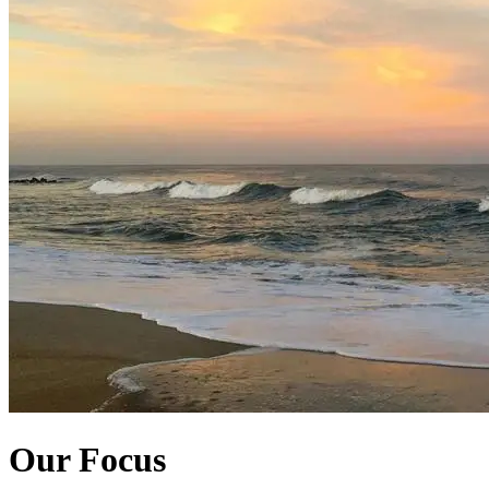
Our Focus​​​​‌ ‍ ​‍​‍‌‍ ‌ ​‍‌‍‍‌‌‍‌ ‌‍‍‌‌‍ ‍​‍​‍​ ‍‍​‍​‍‌ ​ ‌‍​‌‌‍ ‍‌‍‍‌‌ ‌​‌ ‍‌​‍ ‍‌‍‍‌‌‍ ​‍​‍​‍ ​​‍​‍‌‍‍​‌ ​‍‌‍‌‌‌‍‌‍​‍​‍​ ‍‍​‍​‍‌‍‍​‌ ‌​‌ ‌​‌ ​​​ ‍‍​‍ ​‍ ‌‍ ​‌‍ ‌‍​ ‌‍​‌‌‍ ​‌‍‍​‌‍ ‌ ​ ‌ ‌​​ ‍‍​ ​ ​ ​ ​ ​ ​ ​ ​‍ ‌‍‍‌‌‍ ‍‌ ‌​‌‍‌‌‌‍ ‍‌ ‌​​‍ ‌‍‌‌‌‍‌​‌‍‍‌‌ ‌​​‍ ‌‍ ‌‌‍ ‌‍‌​‌‍‌‌​ ‌‌ ​​‌ ​‍‌‍‌‌‌ ​ ‌‍‌‌‌‍ ‍‌ ‌​‌‍​‌‌ ‌​‌‍‍‌‌‍ ‌‍ ‍​ ‍ ‌‍‍‌‌‍‌​​ ‌‌‍‍​‌‍ ‌‍ ‌‌‍‌‌‌ ​​‌‍​‌‌‍‌ ‌‍‌‌​ ‍ ‌ ‌​‌ ‍‌‌ ​​‌‍‌‌​ ‌‌‍‍​‌‍ ‌‍ ‌‌‍‌‌‌ ​​‌‍​‌‌‍‌ ‌‍‌‌​ ‍ ‌ ​​‌‍​‌‌ ‌​‌‍‍​​ ‌‌‍‌‍‌‍ ‌‍​ ‌ ‌‌‌ ​ ‌‌​ ‌‍‌‌‌‍​ ‌ ‌​‌‍‍‌‌‍ ‌‍ ‍​‍ ‍‌‍‍​‌‍‌‌‌‍​‌‌‍‌​‌‍‍‌‌‍ ‍‌‍‌ ​ ‌‍​‍‌‍​‌‌ ​ ‌‍‌‌‌‌‌‌‌ ​‍‌‍ ​​ ‌‌‍‍​‌ ‌​‌ ‌​‌ ​​​‍‌‌​ ​ ‌​​‌​‍‌‌​ ​‍‌​‌‍​‍‌‌​ ​‍‌​‌‍‌‍ ​‌‍ ‌‍​ ‌‍​‌‌‍ ​‌‍‍​‌‍ ‌ ​ ‌ ‌​​‍‌‌​ ​ ‌​​‌​ ​ ​ ​ ​ ​ ​ ​ ​‍‌‍‌‍‍‌‌‍‌​​ ‌‌‍‍​‌‍ ‌‍ ‌‌‍‌‌‌ ​​‌‍​‌‌‍‌ ‌‍‌‌​‍‌‍‌ ‌​‌ ‍‌‌ ​​‌‍‌‌​ ‌‌‍‍​‌‍ ‌‍ ‌‌‍‌‌‌ ​​‌‍​‌‌‍‌ ‌‍‌‌​‍‌‍‌ ​​‌‍​‌‌ ‌​‌‍‍​​ ‌‌‍‌‍‌‍ ‌‍​ ‌ ‌‌‌ ​ ‌‌​ ‌‍‌‌‌‍​ ‌ ‌​‌‍‍‌‌‍ ‌‍ ‍​‍ ‍‌‍‍​‌‍‌‌‌‍​‌‌‍‌​‌‍‍‌‌‍ ‍‌‍‌ ​‍‌‍‌ ​​‌‍‌‌‌ ​‍‌ ​ ‌ ​​‌‍‌‌‌‍​ ‌ ‌​‌‍‍‌‌ ‌‍‌‍‌‌​ ‌‌ ​​‌ ‌‌‌‍​‍‌‍ ​‌‍‍‌‌ ​ ‌‍‍​‌‍‌‌‌‍‌​​‍​‍‌ ‌