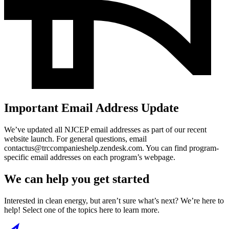
Important Email Address Update​​​​‌ ‍ ​‍​‍‌‍ ‌ ​‍‌‍‍‌‌‍‌ ‌‍‍‌‌‍ ‍​‍​‍​ ‍‍​‍​‍‌ ​ ‌‍​‌‌‍ ‍‌‍‍‌‌ ‌​‌ ‍‌​‍ ‍‌‍‍‌‌‍ ​‍​‍​‍ ​​‍​‍‌‍‍​‌ ​‍‌‍‌‌‌‍‌‍​‍​‍​ ‍‍​‍​‍‌‍‍​‌ ‌​‌ ‌​‌ ​​​ ‍‍​‍ ​‍ ‌‍ ​‌‍ ‌‍​ ‌‍​‌‌‍ ​‌‍‍​‌‍ ‌ ​ ‌ ‌​​ ‍‍​ ​ ​ ​ ​ ​ ​ ​ ​‍ ‌‍‍‌‌‍ ‍‌ ‌​‌‍‌‌‌‍ ‍‌ ‌​​‍ ‌‍‌‌‌‍‌​‌‍‍‌‌ ‌​​‍ ‌‍ ‌‌‍ ‌‍‌​‌‍‌‌​ ‌‌ ​​‌ ​‍‌‍‌‌‌ ​ ‌‍‌‌‌‍ ‍‌ ‌​‌‍​‌‌ ‌​‌‍‍‌‌‍ ‌‍ ‍​ ‍ ‌‍‍‌‌‍‌​​ ‌‌‍‍​‌‍ ‌‍ ‌‌‍‌‌‌ ​​‌‍​‌‌‍‌ ‌‍‌‌​ ‍ ‌ ‌​‌ ‍‌‌ ​​‌‍‌‌​ ‌‌‍‍​‌‍ ‌‍ ‌‌‍‌‌‌ ​​‌‍​‌‌‍‌ ‌‍‌‌​ ‍ ‌ ​​‌‍​‌‌ ‌​‌‍‍​​ ‌‌‍ ‍‌‍‌‌‌ ‌ ‌‌​​‌ ​‍‌‍ ‌‍‌ ‌ ​‍‌‍​‌‌‍ ‌​‍ ‍‌‍‍​‌‍‌‌‌‍​‌‌‍‌​‌‍‍‌‌‍ ‍‌‍‌ ​ ‌‍​‍‌‍​‌‌ ​ ‌‍‌‌‌‌‌‌‌ ​‍‌‍ ​​ ‌‌‍‍​‌ ‌​‌ ‌​‌ ​​​‍‌‌​ ​ ‌​​‌​‍‌‌​ ​‍‌​‌‍​‍‌‌​ ​‍‌​‌‍‌‍ ​‌‍ ‌‍​ ‌‍​‌‌‍ ​‌‍‍​‌‍ ‌ ​ ‌ ‌​​‍‌‌​ ​ ‌​​‌​ ​ ​ ​ ​ ​ ​ ​ ​‍‌‍‌‍‍‌‌‍‌​​ ‌‌‍‍​‌‍ ‌‍ ‌‌‍‌‌‌ ​​‌‍​‌‌‍‌ ‌‍‌‌​‍‌‍‌ ‌​‌ ‍‌‌ ​​‌‍‌‌​ ‌‌‍‍​‌‍ ‌‍ ‌‌‍‌‌‌ ​​‌‍​‌‌‍‌ ‌‍‌‌​‍‌‍‌ ​​‌‍​‌‌ ‌​‌‍‍​​ ‌‌‍ ‍‌‍‌‌‌ ‌ ‌‌​​‌ ​‍‌‍ ‌‍‌ ‌ ​‍‌‍​‌‌‍ ‌​‍ ‍‌‍‍​‌‍‌‌‌‍​‌‌‍‌​‌‍‍‌‌‍ ‍‌‍‌ ​‍‌‍‌ ​​‌‍‌‌‌ ​‍‌ ​ ‌ ​​‌‍‌‌‌‍​ ‌ ‌​‌‍‍‌‌ ‌‍‌‍‌‌​ ‌‌ ​​‌ ‌‌‌‍​‍‌‍ ​‌‍‍‌‌ ​ ‌‍‍​‌‍‌‌‌‍‌​​‍​‍‌ ‌
We’ve updated all NJCEP email addresses as part of our recent
website launch. For general questions, email
contactus@trccompanieshelp.zendesk.com. You can find program-
specific email addresses on each program’s webpage. ​​​​‌ ‍ ​‍​‍‌‍ ‌ ​‍‌‍‍‌‌‍‌ ‌‍‍‌‌‍ ‍​‍​‍​ ‍‍​‍​‍‌ ​ ‌‍​‌‌‍ ‍‌‍‍‌‌ ‌​‌ ‍‌​‍ ‍‌‍‍‌‌‍ ​‍​‍​‍ ​​‍​‍‌‍‍​‌ ​‍‌‍‌‌‌‍‌‍​‍​‍​ ‍‍​‍​‍‌‍‍​‌ ‌​‌ ‌​‌ ​​​ ‍‍​‍ ​‍ ‌‍ ​‌‍ ‌‍​ ‌‍​‌‌‍ ​‌‍‍​‌‍ ‌ ​ ‌ ‌​​ ‍‍​ ​ ​ ​ ​ ​ ​ ​ ​‍ ‌‍‍‌‌‍ ‍‌ ‌​‌‍‌‌‌‍ ‍‌ ‌​​‍ ‌‍‌‌‌‍‌​‌‍‍‌‌ ‌​​‍ ‌‍ ‌‌‍ ‌‍‌​‌‍‌‌​ ‌‌ ​​‌ ​‍‌‍‌‌‌ ​ ‌‍‌‌‌‍ ‍‌ ‌​‌‍​‌‌ ‌​‌‍‍‌‌‍ ‌‍ ‍​ ‍ ‌‍‍‌‌‍‌​​ ‌‌‍‍​‌‍ ‌‍ ‌‌‍‌‌‌ ​​‌‍​‌‌‍‌ ‌‍‌‌​ ‍ ‌ ‌​‌ ‍‌‌ ​​‌‍‌‌​ ‌‌‍‍​‌‍ ‌‍ ‌‌‍‌‌‌ ​​‌‍​‌‌‍‌ ‌‍‌‌​ ‍ ‌ ​​‌‍​‌‌ ‌​‌‍‍​​ ‌‌‍ ‍‌‍‌‌‌ ‌ ‌‌​​‌ ​‍‌‍ ‌‍‌ ‌ ​‍‌‍​‌‌‍ ‌​‍ ‍‌‍‌​‌‍‌‌‌ ​ ‌‍​ ‌ ​‍‌‍‍‌‌ ​​‌ ‌​‌‍‍‌‌‍ ‌‍ ‍​ ‌‍​‍‌‍​‌‌ ​ ‌‍‌‌‌‌‌‌‌ ​‍‌‍ ​​ ‌‌‍‍​‌ ‌​‌ ‌​‌ ​​​‍‌‌​ ​ ‌​​‌​‍‌‌​ ​‍‌​‌‍​‍‌‌​ ​‍‌​‌‍‌‍ ​‌‍ ‌‍​ ‌‍​‌‌‍ ​‌‍‍​‌‍ ‌ ​ ‌ ‌​​‍‌‌​ ​ ‌​​‌​ ​ ​ ​ ​ ​ ​ ​ ​‍‌‍‌‍‍‌‌‍‌​​ ‌‌‍‍​‌‍ ‌‍ ‌‌‍‌‌‌ ​​‌‍​‌‌‍‌ ‌‍‌‌​‍‌‍‌ ‌​‌ ‍‌‌ ​​‌‍‌‌​ ‌‌‍‍​‌‍ ‌‍ ‌‌‍‌‌‌ ​​‌‍​‌‌‍‌ ‌‍‌‌​‍‌‍‌ ​​‌‍​‌‌ ‌​‌‍‍​​ ‌‌‍ ‍‌‍‌‌‌ ‌ ‌‌​​‌ ​‍‌‍ ‌‍‌ ‌ ​‍‌‍​‌‌‍ ‌​‍ ‍‌‍‌​‌‍‌‌‌ ​ ‌‍​ ‌ ​‍‌‍‍‌‌ ​​‌ ‌​‌‍‍‌‌‍ ‌‍ ‍​‍‌‍‌ ​​‌‍‌‌‌ ​‍‌ ​ ‌ ​​‌‍‌‌‌‍​ ‌ ‌​‌‍‍‌‌ ‌‍‌‍‌‌​ ‌‌ ​​‌ ‌‌‌‍​‍‌‍ ​‌‍‍‌‌ ​ ‌‍‍​‌‍‌‌‌‍‌​​‍​‍‌ ‌
We can help you get started​​​​‌ ‍ ​‍​‍‌‍ ‌ ​‍‌‍‍‌‌‍‌ ‌‍‍‌‌‍ ‍​‍​‍​ ‍‍​‍​‍‌ ​ ‌‍​‌‌‍ ‍‌‍‍‌‌ ‌​‌ ‍‌​‍ ‍‌‍‍‌‌‍ ​‍​‍​‍ ​​‍​‍‌‍‍​‌ ​‍‌‍‌‌‌‍‌‍​‍​‍​ ‍‍​‍​‍‌‍‍​‌ ‌​‌ ‌​‌ ​​​ ‍‍​‍ ​‍ ‌‍ ​‌‍ ‌‍​ ‌‍​‌‌‍ ​‌‍‍​‌‍ ‌ ​ ‌ ‌​​ ‍‍​ ​ ​ ​ ​ ​ ​ ​ ​‍ ‌‍‍‌‌‍ ‍‌ ‌​‌‍‌‌‌‍ ‍‌ ‌​​‍ ‌‍‌‌‌‍‌​‌‍‍‌‌ ‌​​‍ ‌‍ ‌‌‍ ‌‍‌​‌‍‌‌​ ‌‌ ​​‌ ​‍‌‍‌‌‌ ​ ‌‍‌‌‌‍ ‍‌ ‌​‌‍​‌‌ ‌​‌‍‍‌‌‍ ‌‍ ‍​ ‍ ‌‍‍‌‌‍‌​​ ‌‌‍‍​‌‍ ‌‍ ‌‌‍‌‌‌ ​​‌‍​‌‌‍‌ ‌‍‌‌​ ‍ ‌ ‌​‌ ‍‌‌ ​​‌‍‌‌​ ‌‌‍‍​‌‍ ‌‍ ‌‌‍‌‌‌ ​​‌‍​‌‌‍‌ ‌‍‌‌​ ‍ ‌ ​​‌‍​‌‌ ‌​‌‍‍​​ ‌‌ ‌​‌‍ ‌ ​​‌‍‍‌‌‍​ ‌ ​ ​‍ ‍‌‍‍​‌‍‌‌‌‍​‌‌‍‌​‌‍‍‌‌‍ ‍‌‍‌ ​ ‌‍​‍‌‍​‌‌ ​ ‌‍‌‌‌‌‌‌‌ ​‍‌‍ ​​ ‌‌‍‍​‌ ‌​‌ ‌​‌ ​​​‍‌‌​ ​ ‌​​‌​‍‌‌​ ​‍‌​‌‍​‍‌‌​ ​‍‌​‌‍‌‍ ​‌‍ ‌‍​ ‌‍​‌‌‍ ​‌‍‍​‌‍ ‌ ​ ‌ ‌​​‍‌‌​ ​ ‌​​‌​ ​ ​ ​ ​ ​ ​ ​ ​‍‌‍‌‍‍‌‌‍‌​​ ‌‌‍‍​‌‍ ‌‍ ‌‌‍‌‌‌ ​​‌‍​‌‌‍‌ ‌‍‌‌​‍‌‍‌ ‌​‌ ‍‌‌ ​​‌‍‌‌​ ‌‌‍‍​‌‍ ‌‍ ‌‌‍‌‌‌ ​​‌‍​‌‌‍‌ ‌‍‌‌​‍‌‍‌ ​​‌‍​‌‌ ‌​‌‍‍​​ ‌‌ ‌​‌‍ ‌ ​​‌‍‍‌‌‍​ ‌ ​ ​‍ ‍‌‍‍​‌‍‌‌‌‍​‌‌‍‌​‌‍‍‌‌‍ ‍‌‍‌ ​‍‌‍‌ ​​‌‍‌‌‌ ​‍‌ ​ ‌ ​​‌‍‌‌‌‍​ ‌ ‌​‌‍‍‌‌ ‌‍‌‍‌‌​ ‌‌ ​​‌ ‌‌‌‍​‍‌‍ ​‌‍‍‌‌ ​ ‌‍‍​‌‍‌‌‌‍‌​​‍​‍‌ ‌
Interested in clean energy, but aren’t sure what’s next? We’re here to
help! Select one of the topics here to learn more.​​​​‌ ‍ ​‍​‍‌‍ ‌ ​‍‌‍‍‌‌‍‌ ‌‍‍‌‌‍ ‍​‍​‍​ ‍‍​‍​‍‌ ​ ‌‍​‌‌‍ ‍‌‍‍‌‌ ‌​‌ ‍‌​‍ ‍‌‍‍‌‌‍ ​‍​‍​‍ ​​‍​‍‌‍‍​‌ ​‍‌‍‌‌‌‍‌‍​‍​‍​ ‍‍​‍​‍‌‍‍​‌ ‌​‌ ‌​‌ ​​​ ‍‍​‍ ​‍ ‌‍ ​‌‍ ‌‍​ ‌‍​‌‌‍ ​‌‍‍​‌‍ ‌ ​ ‌ ‌​​ ‍‍​ ​ ​ ​ ​ ​ ​ ​ ​‍ ‌‍‍‌‌‍ ‍‌ ‌​‌‍‌‌‌‍ ‍‌ ‌​​‍ ‌‍‌‌‌‍‌​‌‍‍‌‌ ‌​​‍ ‌‍ ‌‌‍ ‌‍‌​‌‍‌‌​ ‌‌ ​​‌ ​‍‌‍‌‌‌ ​ ‌‍‌‌‌‍ ‍‌ ‌​‌‍​‌‌ ‌​‌‍‍‌‌‍ ‌‍ ‍​ ‍ ‌‍‍‌‌‍‌​​ ‌‌‍‍​‌‍ ‌‍ ‌‌‍‌‌‌ ​​‌‍​‌‌‍‌ ‌‍‌‌​ ‍ ‌ ‌​‌ ‍‌‌ ​​‌‍‌‌​ ‌‌‍‍​‌‍ ‌‍ ‌‌‍‌‌‌ ​​‌‍​‌‌‍‌ ‌‍‌‌​ ‍ ‌ ​​‌‍​‌‌ ‌​‌‍‍​​ ‌‌ ‌​‌‍ ‌ ​​‌‍‍‌‌‍​ ‌ ​ ​‍ ‍‌‍​ ‌‍ ‌‍ ‍‌ ‌​‌‍‌‌‌‍ ‍‌ ‌​​‍‌‌​ ‌‌‌​​‍‌‌ ‌‍‍ ‌‍‌‌‌ ‍‌​‍‌‌​ ​ ‌​‌​​‍‌‌​ ​ ‌​‌​​‍‌‌​ ​‍​ ​‍​ ​​‌‍‌‌‌‍‌‍​ ​​‌‍​ ​ ‌ ‌‍​ ​ ​‌​ ‌‍‌‍​ ​ ‍​​ ​ ​‍‌‌​ ​‍​ ​‍​‍‌‌​ ‌‌‌​‌​​‍ ‍‌‍​ ‌‍‍​‌‍‍‌‌‍ ​‌‍‌​‌ ​‍‌‍‌‌‌‍ ‍​‍‌‌​ ‌‌‌​​‍‌‌ ‌‍‍ ‌‍‌‌‌ ‍‌​‍‌‌​ ​ ‌​‌​​‍‌‌​ ​ ‌​‌​​‍‌‌​ ​‍​ ​‍​ ‍​​ ‌‌‌‍‌​‌‍​ ​ ​‌​ ​‍‌‍​ ‌‍‌‌​ ‌​​ ​‌​ ‌ ‌‍​‍​‍‌‌​ ​‍​ ​‍​‍‌‌​ ‌‌‌​‌​​‍ ‍‌ ‌​‌‍‌‌‌ ‍​‌ ‌​​ ‌‍​‍‌‍​‌‌ ​ ‌‍‌‌‌‌‌‌‌ ​‍‌‍ ​​ ‌‌‍‍​‌ ‌​‌ ‌​‌ ​​​‍‌‌​ ​ ‌​​‌​‍‌‌​ ​‍‌​‌‍​‍‌‌​ ​‍‌​‌‍‌‍ ​‌‍ ‌‍​ ‌‍​‌‌‍ ​‌‍‍​‌‍ ‌ ​ ‌ ‌​​‍‌‌​ ​ ‌​​‌​ ​ ​ ​ ​ ​ ​ ​ ​‍‌‍‌‍‍‌‌‍‌​​ ‌‌‍‍​‌‍ ‌‍ ‌‌‍‌‌‌ ​​‌‍​‌‌‍‌ ‌‍‌‌​‍‌‍‌ ‌​‌ ‍‌‌ ​​‌‍‌‌​ ‌‌‍‍​‌‍ ‌‍ ‌‌‍‌‌‌ ​​‌‍​‌‌‍‌ ‌‍‌‌​‍‌‍‌ ​​‌‍​‌‌ ‌​‌‍‍​​ ‌‌ ‌​‌‍ ‌ ​​‌‍‍‌‌‍​ ‌ ​ ​‍ ‍‌‍​ ‌‍ ‌‍ ‍‌ ‌​‌‍‌‌‌‍ ‍‌ ‌​​‍‌‌​ ‌‌‌​​‍‌‌ ‌‍‍ ‌‍‌‌‌ ‍‌​‍‌‌​ ​ ‌​‌​​‍‌‌​ ​ ‌​‌​​‍‌‌​ ​‍​ ​‍​ ​​‌‍‌‌‌‍‌‍​ ​​‌‍​ ​ ‌ ‌‍​ ​ ​‌​ ‌‍‌‍​ ​ ‍​​ ​ ​‍‌‌​ ​‍​ ​‍​‍‌‌​ ‌‌‌​‌​​‍ ‍‌‍​ ‌‍‍​‌‍‍‌‌‍ ​‌‍‌​‌ ​‍‌‍‌‌‌‍ ‍​‍‌‌​ ‌‌‌​​‍‌‌ ‌‍‍ ‌‍‌‌‌ ‍‌​‍‌‌​ ​ ‌​‌​​‍‌‌​ ​ ‌​‌​​‍‌‌​ ​‍​ ​‍​ ‍​​ ‌‌‌‍‌​‌‍​ ​ ​‌​ ​‍‌‍​ ‌‍‌‌​ ‌​​ ​‌​ ‌ ‌‍​‍​‍‌‌​ ​‍​ ​‍​‍‌‌​ ‌‌‌​‌​​‍ ‍‌ ‌​‌‍‌‌‌ ‍​‌ ‌​​‍‌‍‌ ​​‌‍‌‌‌ ​‍‌ ​ ‌ ​​‌‍‌‌‌‍​ ‌ ‌​‌‍‍‌‌ ‌‍‌‍‌‌​ ‌‌ ​​‌ ‌‌‌‍​‍‌‍ ​‌‍‍‌‌ ​ ‌‍‍​‌‍‌‌‌‍‌​​‍​‍‌ ‌