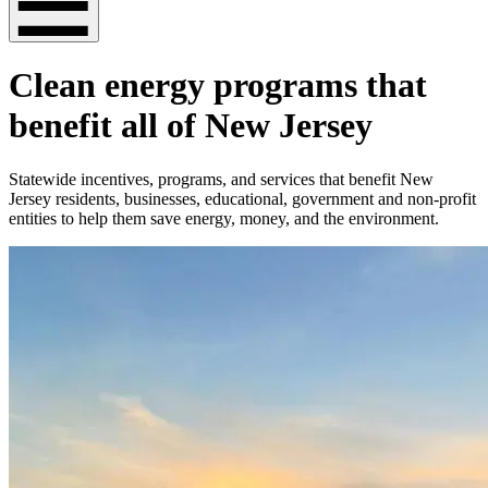
Clean energy programs that
benefit all of New Jersey
Statewide incentives, programs, and services that benefit New
Jersey residents, businesses, educational, government and non-profit
entities to help them save energy, money, and the environment.​​​​‌ ‍ ​‍​‍‌‍ ‌ ​‍‌‍‍‌‌‍‌ ‌‍‍‌‌‍ ‍​‍​‍​ ‍‍​‍​‍‌ ​ ‌‍​‌‌‍ ‍‌‍‍‌‌ ‌​‌ ‍‌​‍ ‍‌‍‍‌‌‍ ​‍​‍​‍ ​​‍​‍‌‍‍​‌ ​‍‌‍‌‌‌‍‌‍​‍​‍​ ‍‍​‍​‍‌‍‍​‌ ‌​‌ ‌​‌ ​​​ ‍‍​‍ ​‍ ‌‍ ​‌‍ ‌‍​ ‌‍​‌‌‍ ​‌‍‍​‌‍ ‌ ​ ‌ ‌​​ ‍‍​ ​ ​ ​ ​ ​ ​ ​ ​‍ ‌‍‍‌‌‍ ‍‌ ‌​‌‍‌‌‌‍ ‍‌ ‌​​‍ ‌‍‌‌‌‍‌​‌‍‍‌‌ ‌​​‍ ‌‍ ‌‌‍ ‌‍‌​‌‍‌‌​ ‌‌ ​​‌ ​‍‌‍‌‌‌ ​ ‌‍‌‌‌‍ ‍‌ ‌​‌‍​‌‌ ‌​‌‍‍‌‌‍ ‌‍ ‍​ ‍ ‌‍‍‌‌‍‌​​ ‌‌‍‍​‌‍ ‌‍ ‌‌‍‌‌‌ ​​‌‍​‌‌‍‌ ‌‍‌‌​ ‍ ‌ ‌​‌ ‍‌‌ ​​‌‍‌‌​ ‌‌‍‍​‌‍ ‌‍ ‌‌‍‌‌‌ ​​‌‍​‌‌‍‌ ‌‍‌‌​ ‍ ‌ ​​‌‍​‌‌ ‌​‌‍‍​​ ‌‌‍‍​‌‍‌‌‌ ​‍‌‍ ​‍ ‍‌‍​ ‌‍ ‌‍ ‍‌ ‌​‌‍‌‌‌‍ ‍‌ ‌​​‍‌‌​ ‌‌‌​​‍‌‌ ‌‍‍ ‌‍‌‌‌ ‍‌​‍‌‌​ ​ ‌​‌​​‍‌‌​ ​ ‌​‌​​‍‌‌​ ​‍​ ​‍‌‍‌‍​ ​‍​ ​‍‌‍​‌​ ​‌​ ‍​​ ​ ​ ‌​​ ‍‌‌‍​‌​ ‌ ​ ‌​​‍‌‌​ ​‍​ ​‍​‍‌‌​ ‌‌‌​‌​​‍ ‍‌‍​ ‌‍‍​‌‍‍‌‌‍ ​‌‍‌​‌ ​‍‌‍‌‌‌‍ ‍​‍‌‌​ ‌‌‌​​‍‌‌ ‌‍‍ ‌‍‌‌‌ ‍‌​‍‌‌​ ​ ‌​‌​​‍‌‌​ ​ ‌​‌​​‍‌‌​ ​‍​ ​‍‌‍‌‌​ ‌‍​ ​‌​ ​ ​ ‌‍​ ‍‌‌‍‌​​ ​ ​ ​ ​ ​ ​ ​​‌‍​ ​‍‌‌​ ​‍​ ​‍​‍‌‌​ ‌‌‌​‌​​‍ ‍‌ ‌​‌‍‌‌‌ ‍​‌ ‌​​ ‌‍​‍‌‍​‌‌ ​ ‌‍‌‌‌‌‌‌‌ ​‍‌‍ ​​ ‌‌‍‍​‌ ‌​‌ ‌​‌ ​​​‍‌‌​ ​ ‌​​‌​‍‌‌​ ​‍‌​‌‍​‍‌‌​ ​‍‌​‌‍‌‍ ​‌‍ ‌‍​ ‌‍​‌‌‍ ​‌‍‍​‌‍ ‌ ​ ‌ ‌​​‍‌‌​ ​ ‌​​‌​ ​ ​ ​ ​ ​ ​ ​ ​‍‌‍‌‍‍‌‌‍‌​​ ‌‌‍‍​‌‍ ‌‍ ‌‌‍‌‌‌ ​​‌‍​‌‌‍‌ ‌‍‌‌​‍‌‍‌ ‌​‌ ‍‌‌ ​​‌‍‌‌​ ‌‌‍‍​‌‍ ‌‍ ‌‌‍‌‌‌ ​​‌‍​‌‌‍‌ ‌‍‌‌​‍‌‍‌ ​​‌‍​‌‌ ‌​‌‍‍​​ ‌‌‍‍​‌‍‌‌‌ ​‍‌‍ ​‍ ‍‌‍​ ‌‍ ‌‍ ‍‌ ‌​‌‍‌‌‌‍ ‍‌ ‌​​‍‌‌​ ‌‌‌​​‍‌‌ ‌‍‍ ‌‍‌‌‌ ‍‌​‍‌‌​ ​ ‌​‌​​‍‌‌​ ​ ‌​‌​​‍‌‌​ ​‍​ ​‍‌‍‌‍​ ​‍​ ​‍‌‍​‌​ ​‌​ ‍​​ ​ ​ ‌​​ ‍‌‌‍​‌​ ‌ ​ ‌​​‍‌‌​ ​‍​ ​‍​‍‌‌​ ‌‌‌​‌​​‍ ‍‌‍​ ‌‍‍​‌‍‍‌‌‍ ​‌‍‌​‌ ​‍‌‍‌‌‌‍ ‍​‍‌‌​ ‌‌‌​​‍‌‌ ‌‍‍ ‌‍‌‌‌ ‍‌​‍‌‌​ ​ ‌​‌​​‍‌‌​ ​ ‌​‌​​‍‌‌​ ​‍​ ​‍‌‍‌‌​ ‌‍​ ​‌​ ​ ​ ‌‍​ ‍‌‌‍‌​​ ​ ​ ​ ​ ​ ​ ​​‌‍​ ​‍‌‌​ ​‍​ ​‍​‍‌‌​ ‌‌‌​‌​​‍ ‍‌ ‌​‌‍‌‌‌ ‍​‌ ‌​​‍‌‍‌ ​​‌‍‌‌‌ ​‍‌ ​ ‌ ​​‌‍‌‌‌‍​ ‌ ‌​‌‍‍‌‌ ‌‍‌‍‌‌​ ‌‌ ​​‌ ‌‌‌‍​‍‌‍ ​‌‍‍‌‌ ​ ‌‍‍​‌‍‌‌‌‍‌​​‍​‍‌ ‌