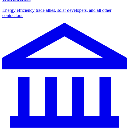
Energy efficiency trade allies, solar developers, and all other
contractors ​​​​‌ ‍ ​‍​‍‌‍ ‌ ​‍‌‍‍‌‌‍‌ ‌‍‍‌‌‍ ‍​‍​‍​ ‍‍​‍​‍‌ ​ ‌‍​‌‌‍ ‍‌‍‍‌‌ ‌​‌ ‍‌​‍ ‍‌‍‍‌‌‍ ​‍​‍​‍ ​​‍​‍‌‍‍​‌ ​‍‌‍‌‌‌‍‌‍​‍​‍​ ‍‍​‍​‍‌‍‍​‌ ‌​‌ ‌​‌ ​​​ ‍‍​‍ ​‍ ‌‍ ​‌‍ ‌‍​ ‌‍​‌‌‍ ​‌‍‍​‌‍ ‌ ​ ‌ ‌​​ ‍‍​ ​ ​ ​ ​ ​ ​ ​ ​‍ ‌‍‍‌‌‍ ‍‌ ‌​‌‍‌‌‌‍ ‍‌ ‌​​‍ ‌‍‌‌‌‍‌​‌‍‍‌‌ ‌​​‍ ‌‍ ‌‌‍ ‌‍‌​‌‍‌‌​ ‌‌ ​​‌ ​‍‌‍‌‌‌ ​ ‌‍‌‌‌‍ ‍‌ ‌​‌‍​‌‌ ‌​‌‍‍‌‌‍ ‌‍ ‍​ ‍ ‌‍‍‌‌‍‌​​ ‌​ ‍​‌‍​ ‌‍‌‍‌‍‌‍‌‍​‌​ ‌‌​ ‌​‌‍​‍​‍ ‌​ ‍‌​ ‌​​ ​ ​ ‍​​‍ ‌​ ‌​‌‍‌‍​ ‍​‌‍​‍​‍ ‌​ ‍‌​ ‍​‌‍‌‌‌‍​‍​‍ ‌​ ‌‍‌‍​‍​ ‍​​ ​‌​ ‌​‌‍​‌​ ‍​​ ‍​​ ​ ​ ​‌​ ​‍​ ​ ​ ‍ ‌ ‌​‌ ‍‌‌ ​​‌‍‌‌​ ‌‌‍​‌‌ ‌‌‌‍‌​‌‍‍‌‌‍‌‌‌‍ ‍‌‍​ ‌‍‌‌​ ‍ ‌ ​​‌‍​‌‌ ‌​‌‍‍​​ ‌‌ ​ ‌‍‍​‌‍ ‌ ​‍‌ ‌​‌​‌​‌‍‌‌‌ ​ ‌‍​ ‌ ​‍‌‍‍‌‌ ​​‌ ‌​‌‍‍‌‌‍ ‌‍ ‍​ ‌‍​‍‌‍​‌‌ ​ ‌‍‌‌‌‌‌‌‌ ​‍‌‍ ​​ ‌‌‍‍​‌ ‌​‌ ‌​‌ ​​​‍‌‌​ ​ ‌​​‌​‍‌‌​ ​‍‌​‌‍​‍‌‌​ ​‍‌​‌‍‌‍ ​‌‍ ‌‍​ ‌‍​‌‌‍ ​‌‍‍​‌‍ ‌ ​ ‌ ‌​​‍‌‌​ ​ ‌​​‌​ ​ ​ ​ ​ ​ ​ ​ ​‍‌‍‌‍‍‌‌‍‌​​ ‌​ ‍​‌‍​ ‌‍‌‍‌‍‌‍‌‍​‌​ ‌‌​ ‌​‌‍​‍​‍ ‌​ ‍‌​ ‌​​ ​ ​ ‍​​‍ ‌​ ‌​‌‍‌‍​ ‍​‌‍​‍​‍ ‌​ ‍‌​ ‍​‌‍‌‌‌‍​‍​‍ ‌​ ‌‍‌‍​‍​ ‍​​ ​‌​ ‌​‌‍​‌​ ‍​​ ‍​​ ​ ​ ​‌​ ​‍​ ​ ​‍‌‍‌ ‌​‌ ‍‌‌ ​​‌‍‌‌​ ‌‌‍​‌‌ ‌‌‌‍‌​‌‍‍‌‌‍‌‌‌‍ ‍‌‍​ ‌‍‌‌​‍‌‍‌ ​​‌‍​‌‌ ‌​‌‍‍​​ ‌‌ ​ ‌‍‍​‌‍ ‌ ​‍‌ ‌​‌​‌​‌‍‌‌‌ ​ ‌‍​ ‌ ​‍‌‍‍‌‌ ​​‌ ‌​‌‍‍‌‌‍ ‌‍ ‍​‍‌‍‌ ​​‌‍‌‌‌ ​‍‌ ​ ‌ ​​‌‍‌‌‌‍​ ‌ ‌​‌‍‍‌‌ ‌‍‌‍‌‌​ ‌‌ ​​‌ ‌‌‌‍​‍‌‍ ​‌‍‍‌‌ ​ ‌‍‍​‌‍‌‌‌‍‌​​‍​‍‌ ‌