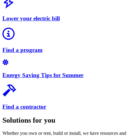
Lower your electric bill​​​​‌ ‍ ​‍​‍‌‍ ‌ ​‍‌‍‍‌‌‍‌ ‌‍‍‌‌‍ ‍​‍​‍​ ‍‍​‍​‍‌ ​ ‌‍​‌‌‍ ‍‌‍‍‌‌ ‌​‌ ‍‌​‍ ‍‌‍‍‌‌‍ ​‍​‍​‍ ​​‍​‍‌‍‍​‌ ​‍‌‍‌‌‌‍‌‍​‍​‍​ ‍‍​‍​‍‌‍‍​‌ ‌​‌ ‌​‌ ​​​ ‍‍​‍ ​‍ ‌‍ ​‌‍ ‌‍​ ‌‍​‌‌‍ ​‌‍‍​‌‍ ‌ ​ ‌ ‌​​ ‍‍​ ​ ​ ​ ​ ​ ​ ​ ​‍ ‌‍‍‌‌‍ ‍‌ ‌​‌‍‌‌‌‍ ‍‌ ‌​​‍ ‌‍‌‌‌‍‌​‌‍‍‌‌ ‌​​‍ ‌‍ ‌‌‍ ‌‍‌​‌‍‌‌​ ‌‌ ​​‌ ​‍‌‍‌‌‌ ​ ‌‍‌‌‌‍ ‍‌ ‌​‌‍​‌‌ ‌​‌‍‍‌‌‍ ‌‍ ‍​ ‍ ‌‍‍‌‌‍‌​​ ‌‌‍‍​‌‍ ‌‍ ‌‌‍‌‌‌ ​​‌‍​‌‌‍‌ ‌‍‌‌​ ‍ ‌ ‌​‌ ‍‌‌ ​​‌‍‌‌​ ‌‌‍‍​‌‍ ‌‍ ‌‌‍‌‌‌ ​​‌‍​‌‌‍‌ ‌‍‌‌​ ‍ ‌ ​​‌‍​‌‌ ‌​‌‍‍​​ ‌‌ ‌​‌‍ ‌ ​​‌‍‍‌‌‍​ ‌ ​ ​‍ ‍‌‍‍‌‌ ‌​‌‍‌‌‌‍ ‌‌ ​ ​‍‌‌​ ‌‌‌​​‍‌‌ ‌‍‍ ‌‍‌‌‌ ‍‌​‍‌‌​ ​ ‌​‌​​‍‌‌​ ​ ‌​‌​​‍‌‌​ ​‍​ ​‍​ ‍‌‌‍​‍​ ​ ​ ​‌​ ‌ ​ ‍​‌‍‌‌​ ‌‌​ ‍‌​ ​‌‌‍​‍​ ‌​​‍‌‌​ ​‍​ ​‍​‍‌‌​ ‌‌‌​‌​​‍ ‍‌‍ ​‌‍​‌‌‍​‍‌‍‌‌‌‍ ​​ ‌‍​‍‌‍​‌‌ ​ ‌‍‌‌‌‌‌‌‌ ​‍‌‍ ​​ ‌‌‍‍​‌ ‌​‌ ‌​‌ ​​​‍‌‌​ ​ ‌​​‌​‍‌‌​ ​‍‌​‌‍​‍‌‌​ ​‍‌​‌‍‌‍ ​‌‍ ‌‍​ ‌‍​‌‌‍ ​‌‍‍​‌‍ ‌ ​ ‌ ‌​​‍‌‌​ ​ ‌​​‌​ ​ ​ ​ ​ ​ ​ ​ ​‍‌‍‌‍‍‌‌‍‌​​ ‌‌‍‍​‌‍ ‌‍ ‌‌‍‌‌‌ ​​‌‍​‌‌‍‌ ‌‍‌‌​‍‌‍‌ ‌​‌ ‍‌‌ ​​‌‍‌‌​ ‌‌‍‍​‌‍ ‌‍ ‌‌‍‌‌‌ ​​‌‍​‌‌‍‌ ‌‍‌‌​‍‌‍‌ ​​‌‍​‌‌ ‌​‌‍‍​​ ‌‌ ‌​‌‍ ‌ ​​‌‍‍‌‌‍​ ‌ ​ ​‍ ‍‌‍‍‌‌ ‌​‌‍‌‌‌‍ ‌‌ ​ ​‍‌‌​ ‌‌‌​​‍‌‌ ‌‍‍ ‌‍‌‌‌ ‍‌​‍‌‌​ ​ ‌​‌​​‍‌‌​ ​ ‌​‌​​‍‌‌​ ​‍​ ​‍​ ‍‌‌‍​‍​ ​ ​ ​‌​ ‌ ​ ‍​‌‍‌‌​ ‌‌​ ‍‌​ ​‌‌‍​‍​ ‌​​‍‌‌​ ​‍​ ​‍​‍‌‌​ ‌‌‌​‌​​‍ ‍‌‍ ​‌‍​‌‌‍​‍‌‍‌‌‌‍ ​​‍‌‍‌ ​​‌‍‌‌‌ ​‍‌ ​ ‌ ​​‌‍‌‌‌‍​ ‌ ‌​‌‍‍‌‌ ‌‍‌‍‌‌​ ‌‌ ​​‌ ‌‌‌‍​‍‌‍ ​‌‍‍‌‌ ​ ‌‍‍​‌‍‌‌‌‍‌​​‍​‍‌ ‌
Find a program​​​​‌ ‍ ​‍​‍‌‍ ‌ ​‍‌‍‍‌‌‍‌ ‌‍‍‌‌‍ ‍​‍​‍​ ‍‍​‍​‍‌ ​ ‌‍​‌‌‍ ‍‌‍‍‌‌ ‌​‌ ‍‌​‍ ‍‌‍‍‌‌‍ ​‍​‍​‍ ​​‍​‍‌‍‍​‌ ​‍‌‍‌‌‌‍‌‍​‍​‍​ ‍‍​‍​‍‌‍‍​‌ ‌​‌ ‌​‌ ​​​ ‍‍​‍ ​‍ ‌‍ ​‌‍ ‌‍​ ‌‍​‌‌‍ ​‌‍‍​‌‍ ‌ ​ ‌ ‌​​ ‍‍​ ​ ​ ​ ​ ​ ​ ​ ​‍ ‌‍‍‌‌‍ ‍‌ ‌​‌‍‌‌‌‍ ‍‌ ‌​​‍ ‌‍‌‌‌‍‌​‌‍‍‌‌ ‌​​‍ ‌‍ ‌‌‍ ‌‍‌​‌‍‌‌​ ‌‌ ​​‌ ​‍‌‍‌‌‌ ​ ‌‍‌‌‌‍ ‍‌ ‌​‌‍​‌‌ ‌​‌‍‍‌‌‍ ‌‍ ‍​ ‍ ‌‍‍‌‌‍‌​​ ‌‌‍‍​‌‍ ‌‍ ‌‌‍‌‌‌ ​​‌‍​‌‌‍‌ ‌‍‌‌​ ‍ ‌ ‌​‌ ‍‌‌ ​​‌‍‌‌​ ‌‌‍‍​‌‍ ‌‍ ‌‌‍‌‌‌ ​​‌‍​‌‌‍‌ ‌‍‌‌​ ‍ ‌ ​​‌‍​‌‌ ‌​‌‍‍​​ ‌‌ ‌​‌‍ ‌ ​​‌‍‍‌‌‍​ ‌ ​ ​‍ ‍‌‍‍‌‌ ‌​‌‍‌‌‌‍ ‌‌ ​ ​‍‌‌​ ‌‌‌​​‍‌‌ ‌‍‍ ‌‍‌‌‌ ‍‌​‍‌‌​ ​ ‌​‌​​‍‌‌​ ​ ‌​‌​​‍‌‌​ ​‍​ ​‍‌‍​ ‌‍​‌‌‍‌‌‌‍‌‌​ ‍​​ ​ ​ ‍‌‌‍‌‍​ ‍​​ ​ ​ ‌‌​ ‌​​‍‌‌​ ​‍​ ​‍​‍‌‌​ ‌‌‌​‌​​‍ ‍‌‍ ​‌‍​‌‌‍​‍‌‍‌‌‌‍ ​​ ‌‍​‍‌‍​‌‌ ​ ‌‍‌‌‌‌‌‌‌ ​‍‌‍ ​​ ‌‌‍‍​‌ ‌​‌ ‌​‌ ​​​‍‌‌​ ​ ‌​​‌​‍‌‌​ ​‍‌​‌‍​‍‌‌​ ​‍‌​‌‍‌‍ ​‌‍ ‌‍​ ‌‍​‌‌‍ ​‌‍‍​‌‍ ‌ ​ ‌ ‌​​‍‌‌​ ​ ‌​​‌​ ​ ​ ​ ​ ​ ​ ​ ​‍‌‍‌‍‍‌‌‍‌​​ ‌‌‍‍​‌‍ ‌‍ ‌‌‍‌‌‌ ​​‌‍​‌‌‍‌ ‌‍‌‌​‍‌‍‌ ‌​‌ ‍‌‌ ​​‌‍‌‌​ ‌‌‍‍​‌‍ ‌‍ ‌‌‍‌‌‌ ​​‌‍​‌‌‍‌ ‌‍‌‌​‍‌‍‌ ​​‌‍​‌‌ ‌​‌‍‍​​ ‌‌ ‌​‌‍ ‌ ​​‌‍‍‌‌‍​ ‌ ​ ​‍ ‍‌‍‍‌‌ ‌​‌‍‌‌‌‍ ‌‌ ​ ​‍‌‌​ ‌‌‌​​‍‌‌ ‌‍‍ ‌‍‌‌‌ ‍‌​‍‌‌​ ​ ‌​‌​​‍‌‌​ ​ ‌​‌​​‍‌‌​ ​‍​ ​‍‌‍​ ‌‍​‌‌‍‌‌‌‍‌‌​ ‍​​ ​ ​ ‍‌‌‍‌‍​ ‍​​ ​ ​ ‌‌​ ‌​​‍‌‌​ ​‍​ ​‍​‍‌‌​ ‌‌‌​‌​​‍ ‍‌‍ ​‌‍​‌‌‍​‍‌‍‌‌‌‍ ​​‍‌‍‌ ​​‌‍‌‌‌ ​‍‌ ​ ‌ ​​‌‍‌‌‌‍​ ‌ ‌​‌‍‍‌‌ ‌‍‌‍‌‌​ ‌‌ ​​‌ ‌‌‌‍​‍‌‍ ​‌‍‍‌‌ ​ ‌‍‍​‌‍‌‌‌‍‌​​‍​‍‌ ‌
Energy Saving Tips for Summer​​​​‌ ‍ ​‍​‍‌‍ ‌ ​‍‌‍‍‌‌‍‌ ‌‍‍‌‌‍ ‍​‍​‍​ ‍‍​‍​‍‌ ​ ‌‍​‌‌‍ ‍‌‍‍‌‌ ‌​‌ ‍‌​‍ ‍‌‍‍‌‌‍ ​‍​‍​‍ ​​‍​‍‌‍‍​‌ ​‍‌‍‌‌‌‍‌‍​‍​‍​ ‍‍​‍​‍‌‍‍​‌ ‌​‌ ‌​‌ ​​​ ‍‍​‍ ​‍ ‌‍ ​‌‍ ‌‍​ ‌‍​‌‌‍ ​‌‍‍​‌‍ ‌ ​ ‌ ‌​​ ‍‍​ ​ ​ ​ ​ ​ ​ ​ ​‍ ‌‍‍‌‌‍ ‍‌ ‌​‌‍‌‌‌‍ ‍‌ ‌​​‍ ‌‍‌‌‌‍‌​‌‍‍‌‌ ‌​​‍ ‌‍ ‌‌‍ ‌‍‌​‌‍‌‌​ ‌‌ ​​‌ ​‍‌‍‌‌‌ ​ ‌‍‌‌‌‍ ‍‌ ‌​‌‍​‌‌ ‌​‌‍‍‌‌‍ ‌‍ ‍​ ‍ ‌‍‍‌‌‍‌​​ ‌‌‍‍​‌‍ ‌‍ ‌‌‍‌‌‌ ​​‌‍​‌‌‍‌ ‌‍‌‌​ ‍ ‌ ‌​‌ ‍‌‌ ​​‌‍‌‌​ ‌‌‍‍​‌‍ ‌‍ ‌‌‍‌‌‌ ​​‌‍​‌‌‍‌ ‌‍‌‌​ ‍ ‌ ​​‌‍​‌‌ ‌​‌‍‍​​ ‌‌ ‌​‌‍ ‌ ​​‌‍‍‌‌‍​ ‌ ​ ​‍ ‍‌‍‍‌‌ ‌​‌‍‌‌‌‍ ‌‌ ​ ​‍‌‌​ ‌‌‌​​‍‌‌ ‌‍‍ ‌‍‌‌‌ ‍‌​‍‌‌​ ​ ‌​‌​​‍‌‌​ ​ ‌​‌​​‍‌‌​ ​‍​ ​‍​ ‌‍​ ‍‌​ ‍‌‌‍​‌‌‍‌​​ ​‌​ ‌‍​ ​​‌‍‌‌‌‍‌​​ ​‍‌‍​ ​‍‌‌​ ​‍​ ​‍​‍‌‌​ ‌‌‌​‌​​‍ ‍‌‍ ​‌‍​‌‌‍​‍‌‍‌‌‌‍ ​​ ‌‍​‍‌‍​‌‌ ​ ‌‍‌‌‌‌‌‌‌ ​‍‌‍ ​​ ‌‌‍‍​‌ ‌​‌ ‌​‌ ​​​‍‌‌​ ​ ‌​​‌​‍‌‌​ ​‍‌​‌‍​‍‌‌​ ​‍‌​‌‍‌‍ ​‌‍ ‌‍​ ‌‍​‌‌‍ ​‌‍‍​‌‍ ‌ ​ ‌ ‌​​‍‌‌​ ​ ‌​​‌​ ​ ​ ​ ​ ​ ​ ​ ​‍‌‍‌‍‍‌‌‍‌​​ ‌‌‍‍​‌‍ ‌‍ ‌‌‍‌‌‌ ​​‌‍​‌‌‍‌ ‌‍‌‌​‍‌‍‌ ‌​‌ ‍‌‌ ​​‌‍‌‌​ ‌‌‍‍​‌‍ ‌‍ ‌‌‍‌‌‌ ​​‌‍​‌‌‍‌ ‌‍‌‌​‍‌‍‌ ​​‌‍​‌‌ ‌​‌‍‍​​ ‌‌ ‌​‌‍ ‌ ​​‌‍‍‌‌‍​ ‌ ​ ​‍ ‍‌‍‍‌‌ ‌​‌‍‌‌‌‍ ‌‌ ​ ​‍‌‌​ ‌‌‌​​‍‌‌ ‌‍‍ ‌‍‌‌‌ ‍‌​‍‌‌​ ​ ‌​‌​​‍‌‌​ ​ ‌​‌​​‍‌‌​ ​‍​ ​‍​ ‌‍​ ‍‌​ ‍‌‌‍​‌‌‍‌​​ ​‌​ ‌‍​ ​​‌‍‌‌‌‍‌​​ ​‍‌‍​ ​‍‌‌​ ​‍​ ​‍​‍‌‌​ ‌‌‌​‌​​‍ ‍‌‍ ​‌‍​‌‌‍​‍‌‍‌‌‌‍ ​​‍‌‍‌ ​​‌‍‌‌‌ ​‍‌ ​ ‌ ​​‌‍‌‌‌‍​ ‌ ‌​‌‍‍‌‌ ‌‍‌‍‌‌​ ‌‌ ​​‌ ‌‌‌‍​‍‌‍ ​‌‍‍‌‌ ​ ‌‍‍​‌‍‌‌‌‍‌​​‍​‍‌ ‌
Find a contractor​​​​‌ ‍ ​‍​‍‌‍ ‌ ​‍‌‍‍‌‌‍‌ ‌‍‍‌‌‍ ‍​‍​‍​ ‍‍​‍​‍‌ ​ ‌‍​‌‌‍ ‍‌‍‍‌‌ ‌​‌ ‍‌​‍ ‍‌‍‍‌‌‍ ​‍​‍​‍ ​​‍​‍‌‍‍​‌ ​‍‌‍‌‌‌‍‌‍​‍​‍​ ‍‍​‍​‍‌‍‍​‌ ‌​‌ ‌​‌ ​​​ ‍‍​‍ ​‍ ‌‍ ​‌‍ ‌‍​ ‌‍​‌‌‍ ​‌‍‍​‌‍ ‌ ​ ‌ ‌​​ ‍‍​ ​ ​ ​ ​ ​ ​ ​ ​‍ ‌‍‍‌‌‍ ‍‌ ‌​‌‍‌‌‌‍ ‍‌ ‌​​‍ ‌‍‌‌‌‍‌​‌‍‍‌‌ ‌​​‍ ‌‍ ‌‌‍ ‌‍‌​‌‍‌‌​ ‌‌ ​​‌ ​‍‌‍‌‌‌ ​ ‌‍‌‌‌‍ ‍‌ ‌​‌‍​‌‌ ‌​‌‍‍‌‌‍ ‌‍ ‍​ ‍ ‌‍‍‌‌‍‌​​ ‌‌‍‍​‌‍ ‌‍ ‌‌‍‌‌‌ ​​‌‍​‌‌‍‌ ‌‍‌‌​ ‍ ‌ ‌​‌ ‍‌‌ ​​‌‍‌‌​ ‌‌‍‍​‌‍ ‌‍ ‌‌‍‌‌‌ ​​‌‍​‌‌‍‌ ‌‍‌‌​ ‍ ‌ ​​‌‍​‌‌ ‌​‌‍‍​​ ‌‌ ‌​‌‍ ‌ ​​‌‍‍‌‌‍​ ‌ ​ ​‍ ‍‌‍‍‌‌ ‌​‌‍‌‌‌‍ ‌‌ ​ ​‍‌‌​ ‌‌‌​​‍‌‌ ‌‍‍ ‌‍‌‌‌ ‍‌​‍‌‌​ ​ ‌​‌​​‍‌‌​ ​ ‌​‌​​‍‌‌​ ​‍​ ​‍‌‍‌‌​ ‍​​ ‍​‌‍‌‌​ ‌ ​ ​‍​ ​‌‌‍‌​​ ‍‌‌‍‌‍​ ​‌‌‍‌‌​‍‌‌​ ​‍​ ​‍​‍‌‌​ ‌‌‌​‌​​‍ ‍‌‍ ​‌‍​‌‌‍​‍‌‍‌‌‌‍ ​​ ‌‍​‍‌‍​‌‌ ​ ‌‍‌‌‌‌‌‌‌ ​‍‌‍ ​​ ‌‌‍‍​‌ ‌​‌ ‌​‌ ​​​‍‌‌​ ​ ‌​​‌​‍‌‌​ ​‍‌​‌‍​‍‌‌​ ​‍‌​‌‍‌‍ ​‌‍ ‌‍​ ‌‍​‌‌‍ ​‌‍‍​‌‍ ‌ ​ ‌ ‌​​‍‌‌​ ​ ‌​​‌​ ​ ​ ​ ​ ​ ​ ​ ​‍‌‍‌‍‍‌‌‍‌​​ ‌‌‍‍​‌‍ ‌‍ ‌‌‍‌‌‌ ​​‌‍​‌‌‍‌ ‌‍‌‌​‍‌‍‌ ‌​‌ ‍‌‌ ​​‌‍‌‌​ ‌‌‍‍​‌‍ ‌‍ ‌‌‍‌‌‌ ​​‌‍​‌‌‍‌ ‌‍‌‌​‍‌‍‌ ​​‌‍​‌‌ ‌​‌‍‍​​ ‌‌ ‌​‌‍ ‌ ​​‌‍‍‌‌‍​ ‌ ​ ​‍ ‍‌‍‍‌‌ ‌​‌‍‌‌‌‍ ‌‌ ​ ​‍‌‌​ ‌‌‌​​‍‌‌ ‌‍‍ ‌‍‌‌‌ ‍‌​‍‌‌​ ​ ‌​‌​​‍‌‌​ ​ ‌​‌​​‍‌‌​ ​‍​ ​‍‌‍‌‌​ ‍​​ ‍​‌‍‌‌​ ‌ ​ ​‍​ ​‌‌‍‌​​ ‍‌‌‍‌‍​ ​‌‌‍‌‌​‍‌‌​ ​‍​ ​‍​‍‌‌​ ‌‌‌​‌​​‍ ‍‌‍ ​‌‍​‌‌‍​‍‌‍‌‌‌‍ ​​‍‌‍‌ ​​‌‍‌‌‌ ​‍‌ ​ ‌ ​​‌‍‌‌‌‍​ ‌ ‌​‌‍‍‌‌ ‌‍‌‍‌‌​ ‌‌ ​​‌ ‌‌‌‍​‍‌‍ ​‌‍‍‌‌ ​ ‌‍‍​‌‍‌‌‌‍‌​​‍​‍‌ ‌
Solutions for you​​​​‌ ‍ ​‍​‍‌‍ ‌ ​‍‌‍‍‌‌‍‌ ‌‍‍‌‌‍ ‍​‍​‍​ ‍‍​‍​‍‌ ​ ‌‍​‌‌‍ ‍‌‍‍‌‌ ‌​‌ ‍‌​‍ ‍‌‍‍‌‌‍ ​‍​‍​‍ ​​‍​‍‌‍‍​‌ ​‍‌‍‌‌‌‍‌‍​‍​‍​ ‍‍​‍​‍‌‍‍​‌ ‌​‌ ‌​‌ ​​​ ‍‍​‍ ​‍ ‌‍ ​‌‍ ‌‍​ ‌‍​‌‌‍ ​‌‍‍​‌‍ ‌ ​ ‌ ‌​​ ‍‍​ ​ ​ ​ ​ ​ ​ ​ ​‍ ‌‍‍‌‌‍ ‍‌ ‌​‌‍‌‌‌‍ ‍‌ ‌​​‍ ‌‍‌‌‌‍‌​‌‍‍‌‌ ‌​​‍ ‌‍ ‌‌‍ ‌‍‌​‌‍‌‌​ ‌‌ ​​‌ ​‍‌‍‌‌‌ ​ ‌‍‌‌‌‍ ‍‌ ‌​‌‍​‌‌ ‌​‌‍‍‌‌‍ ‌‍ ‍​ ‍ ‌‍‍‌‌‍‌​​ ‌‌‍‍​‌‍ ‌‍ ‌‌‍‌‌‌ ​​‌‍​‌‌‍‌ ‌‍‌‌​ ‍ ‌ ‌​‌ ‍‌‌ ​​‌‍‌‌​ ‌‌‍‍​‌‍ ‌‍ ‌‌‍‌‌‌ ​​‌‍​‌‌‍‌ ‌‍‌‌​ ‍ ‌ ​​‌‍​‌‌ ‌​‌‍‍​​ ‌‌‍​‌‌ ‌‌‌‍‌​‌‍‍‌‌‍‌‌‌‍ ‍‌‍​ ‌‍‌‌‌ ​ ​‍ ‍‌‍‍​‌‍‌‌‌‍​‌‌‍‌​‌‍‍‌‌‍ ‍‌‍‌ ​ ‌‍​‍‌‍​‌‌ ​ ‌‍‌‌‌‌‌‌‌ ​‍‌‍ ​​ ‌‌‍‍​‌ ‌​‌ ‌​‌ ​​​‍‌‌​ ​ ‌​​‌​‍‌‌​ ​‍‌​‌‍​‍‌‌​ ​‍‌​‌‍‌‍ ​‌‍ ‌‍​ ‌‍​‌‌‍ ​‌‍‍​‌‍ ‌ ​ ‌ ‌​​‍‌‌​ ​ ‌​​‌​ ​ ​ ​ ​ ​ ​ ​ ​‍‌‍‌‍‍‌‌‍‌​​ ‌‌‍‍​‌‍ ‌‍ ‌‌‍‌‌‌ ​​‌‍​‌‌‍‌ ‌‍‌‌​‍‌‍‌ ‌​‌ ‍‌‌ ​​‌‍‌‌​ ‌‌‍‍​‌‍ ‌‍ ‌‌‍‌‌‌ ​​‌‍​‌‌‍‌ ‌‍‌‌​‍‌‍‌ ​​‌‍​‌‌ ‌​‌‍‍​​ ‌‌‍​‌‌ ‌‌‌‍‌​‌‍‍‌‌‍‌‌‌‍ ‍‌‍​ ‌‍‌‌‌ ​ ​‍ ‍‌‍‍​‌‍‌‌‌‍​‌‌‍‌​‌‍‍‌‌‍ ‍‌‍‌ ​‍‌‍‌ ​​‌‍‌‌‌ ​‍‌ ​ ‌ ​​‌‍‌‌‌‍​ ‌ ‌​‌‍‍‌‌ ‌‍‌‍‌‌​ ‌‌ ​​‌ ‌‌‌‍​‍‌‍ ​‌‍‍‌‌ ​ ‌‍‍​‌‍‌‌‌‍‌​​‍​‍‌ ‌
Whether you own or rent, build or install, we have resources and