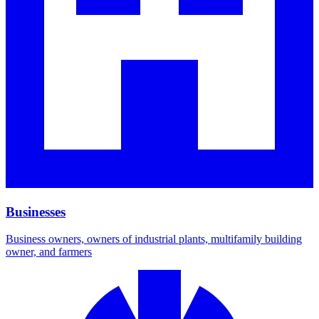
Businesses​​​​‌ ‍ ​‍​‍‌‍ ‌ ​‍‌‍‍‌‌‍‌ ‌‍‍‌‌‍ ‍​‍​‍​ ‍‍​‍​‍‌ ​ ‌‍​‌‌‍ ‍‌‍‍‌‌ ‌​‌ ‍‌​‍ ‍‌‍‍‌‌‍ ​‍​‍​‍ ​​‍​‍‌‍‍​‌ ​‍‌‍‌‌‌‍‌‍​‍​‍​ ‍‍​‍​‍‌‍‍​‌ ‌​‌ ‌​‌ ​​​ ‍‍​‍ ​‍ ‌‍ ​‌‍ ‌‍​ ‌‍​‌‌‍ ​‌‍‍​‌‍ ‌ ​ ‌ ‌​​ ‍‍​ ​ ​ ​ ​ ​ ​ ​ ​‍ ‌‍‍‌‌‍ ‍‌ ‌​‌‍‌‌‌‍ ‍‌ ‌​​‍ ‌‍‌‌‌‍‌​‌‍‍‌‌ ‌​​‍ ‌‍ ‌‌‍ ‌‍‌​‌‍‌‌​ ‌‌ ​​‌ ​‍‌‍‌‌‌ ​ ‌‍‌‌‌‍ ‍‌ ‌​‌‍​‌‌ ‌​‌‍‍‌‌‍ ‌‍ ‍​ ‍ ‌‍‍‌‌‍‌​​ ‌‌‍​‌​ ​ ​ ​​​ ‍​​ ‍‌​ ​​​ ‍​​ ‌‌​‍ ‌​ ‍‌​ ​​​ ‌‍​ ‍​​‍ ‌​ ‌​‌‍‌‌​ ‌‌‌‍‌‍​‍ ‌​ ‍‌​ ​ ​ ‍‌​ ​ ​‍ ‌‌‍‌‍​ ‌‌​ ‌‍‌‍​ ​ ​‌​ ​​​ ‍​‌‍‌​​ ‌‍​ ‌‍​ ‍‌​ ​‍​ ‍ ‌ ‌​‌ ‍‌‌ ​​‌‍‌‌​ ‌‌‍​‌‌ ‌‌‌‍‌​‌‍‍‌‌‍‌‌‌‍ ‍‌‍​ ‌‍‌‌​ ‍ ‌ ​​‌‍​‌‌ ‌​‌‍‍​​ ‌‌ ‌​‌‍‍‌‌ ‌​‌‍ ​‌‍‌‌​ ‌‍​‍‌‍​‌‌ ​ ‌‍‌‌‌‌‌‌‌ ​‍‌‍ ​​ ‌‌‍‍​‌ ‌​‌ ‌​‌ ​​​‍‌‌​ ​ ‌​​‌​‍‌‌​ ​‍‌​‌‍​‍‌‌​ ​‍‌​‌‍‌‍ ​‌‍ ‌‍​ ‌‍​‌‌‍ ​‌‍‍​‌‍ ‌ ​ ‌ ‌​​‍‌‌​ ​ ‌​​‌​ ​ ​ ​ ​ ​ ​ ​ ​‍‌‍‌‍‍‌‌‍‌​​ ‌‌‍​‌​ ​ ​ ​​​ ‍​​ ‍‌​ ​​​ ‍​​ ‌‌​‍ ‌​ ‍‌​ ​​​ ‌‍​ ‍​​‍ ‌​ ‌​‌‍‌‌​ ‌‌‌‍‌‍​‍ ‌​ ‍‌​ ​ ​ ‍‌​ ​ ​‍ ‌‌‍‌‍​ ‌‌​ ‌‍‌‍​ ​ ​‌​ ​​​ ‍​‌‍‌​​ ‌‍​ ‌‍​ ‍‌​ ​‍​‍‌‍‌ ‌​‌ ‍‌‌ ​​‌‍‌‌​ ‌‌‍​‌‌ ‌‌‌‍‌​‌‍‍‌‌‍‌‌‌‍ ‍‌‍​ ‌‍‌‌​‍‌‍‌ ​​‌‍​‌‌ ‌​‌‍‍​​ ‌‌ ‌​‌‍‍‌‌ ‌​‌‍ ​‌‍‌‌​‍‌‍‌ ​​‌‍‌‌‌ ​‍‌ ​ ‌ ​​‌‍‌‌‌‍​ ‌ ‌​‌‍‍‌‌ ‌‍‌‍‌‌​ ‌‌ ​​‌ ‌‌‌‍​‍‌‍ ​‌‍‍‌‌ ​ ‌‍‍​‌‍‌‌‌‍‌​​‍​‍‌ ‌
Business owners, owners of industrial plants, multifamily building
owner, and farmers​​​​‌ ‍ ​‍​‍‌‍ ‌ ​‍‌‍‍‌‌‍‌ ‌‍‍‌‌‍ ‍​‍​‍​ ‍‍​‍​‍‌ ​ ‌‍​‌‌‍ ‍‌‍‍‌‌ ‌​‌ ‍‌​‍ ‍‌‍‍‌‌‍ ​‍​‍​‍ ​​‍​‍‌‍‍​‌ ​‍‌‍‌‌‌‍‌‍​‍​‍​ ‍‍​‍​‍‌‍‍​‌ ‌​‌ ‌​‌ ​​​ ‍‍​‍ ​‍ ‌‍ ​‌‍ ‌‍​ ‌‍​‌‌‍ ​‌‍‍​‌‍ ‌ ​ ‌ ‌​​ ‍‍​ ​ ​ ​ ​ ​ ​ ​ ​‍ ‌‍‍‌‌‍ ‍‌ ‌​‌‍‌‌‌‍ ‍‌ ‌​​‍ ‌‍‌‌‌‍‌​‌‍‍‌‌ ‌​​‍ ‌‍ ‌‌‍ ‌‍‌​‌‍‌‌​ ‌‌ ​​‌ ​‍‌‍‌‌‌ ​ ‌‍‌‌‌‍ ‍‌ ‌​‌‍​‌‌ ‌​‌‍‍‌‌‍ ‌‍ ‍​ ‍ ‌‍‍‌‌‍‌​​ ‌‌‍​‌​ ​ ​ ​​​ ‍​​ ‍‌​ ​​​ ‍​​ ‌‌​‍ ‌​ ‍‌​ ​​​ ‌‍​ ‍​​‍ ‌​ ‌​‌‍‌‌​ ‌‌‌‍‌‍​‍ ‌​ ‍‌​ ​ ​ ‍‌​ ​ ​‍ ‌‌‍‌‍​ ‌‌​ ‌‍‌‍​ ​ ​‌​ ​​​ ‍​‌‍‌​​ ‌‍​ ‌‍​ ‍‌​ ​‍​ ‍ ‌ ‌​‌ ‍‌‌ ​​‌‍‌‌​ ‌‌‍​‌‌ ‌‌‌‍‌​‌‍‍‌‌‍‌‌‌‍ ‍‌‍​ ‌‍‌‌​ ‍ ‌ ​​‌‍​‌‌ ‌​‌‍‍​​ ‌‌ ​ ‌‍‍​‌‍ ‌ ​‍‌ ‌​‌​‌​‌‍‌‌‌ ​ ‌‍​ ‌ ​‍‌‍‍‌‌ ​​‌ ‌​‌‍‍‌‌‍ ‌‍ ‍​ ‌‍​‍‌‍​‌‌ ​ ‌‍‌‌‌‌‌‌‌ ​‍‌‍ ​​ ‌‌‍‍​‌ ‌​‌ ‌​‌ ​​​‍‌‌​ ​ ‌​​‌​‍‌‌​ ​‍‌​‌‍​‍‌‌​ ​‍‌​‌‍‌‍ ​‌‍ ‌‍​ ‌‍​‌‌‍ ​‌‍‍​‌‍ ‌ ​ ‌ ‌​​‍‌‌​ ​ ‌​​‌​ ​ ​ ​ ​ ​ ​ ​ ​‍‌‍‌‍‍‌‌‍‌​​ ‌‌‍​‌​ ​ ​ ​​​ ‍​​ ‍‌​ ​​​ ‍​​ ‌‌​‍ ‌​ ‍‌​ ​​​ ‌‍​ ‍​​‍ ‌​ ‌​‌‍‌‌​ ‌‌‌‍‌‍​‍ ‌​ ‍‌​ ​ ​ ‍‌​ ​ ​‍ ‌‌‍‌‍​ ‌‌​ ‌‍‌‍​ ​ ​‌​ ​​​ ‍​‌‍‌​​ ‌‍​ ‌‍​ ‍‌​ ​‍​‍‌‍‌ ‌​‌ ‍‌‌ ​​‌‍‌‌​ ‌‌‍​‌‌ ‌‌‌‍‌​‌‍‍‌‌‍‌‌‌‍ ‍‌‍​ ‌‍‌‌​‍‌‍‌ ​​‌‍​‌‌ ‌​‌‍‍​​ ‌‌ ​ ‌‍‍​‌‍ ‌ ​‍‌ ‌​‌​‌​‌‍‌‌‌ ​ ‌‍​ ‌ ​‍‌‍‍‌‌ ​​‌ ‌​‌‍‍‌‌‍ ‌‍ ‍​‍‌‍‌ ​​‌‍‌‌‌ ​‍‌ ​ ‌ ​​‌‍‌‌‌‍​ ‌ ‌​‌‍‍‌‌ ‌‍‌‍‌‌​ ‌‌ ​​‌ ‌‌‌‍​‍‌‍ ​‌‍‍‌‌ ​ ‌‍‍​‌‍‌‌‌‍‌​​‍​‍‌ ‌