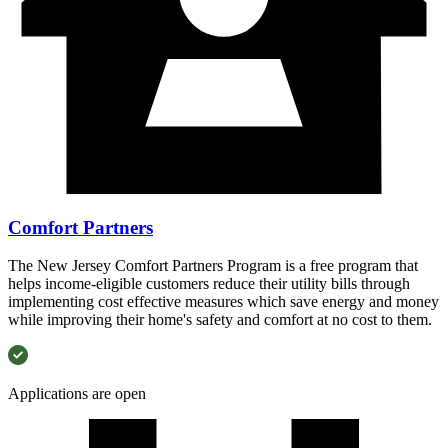
Comfort Partners​​​​‌ ‍ ​‍​‍‌‍ ‌ ​‍‌‍‍‌‌‍‌ ‌‍‍‌‌‍ ‍​‍​‍​ ‍‍​‍​‍‌ ​ ‌‍​‌‌‍ ‍‌‍‍‌‌ ‌​‌ ‍‌​‍ ‍‌‍‍‌‌‍ ​‍​‍​‍ ​​‍​‍‌‍‍​‌ ​‍‌‍‌‌‌‍‌‍​‍​‍​ ‍‍​‍​‍‌‍‍​‌ ‌​‌ ‌​‌ ​​​ ‍‍​‍ ​‍ ‌‍ ​‌‍ ‌‍​ ‌‍​‌‌‍ ​‌‍‍​‌‍ ‌ ​ ‌ ‌​​ ‍‍​ ​ ​ ​ ​ ​ ​ ​ ​‍ ‌‍‍‌‌‍ ‍‌ ‌​‌‍‌‌‌‍ ‍‌ ‌​​‍ ‌‍‌‌‌‍‌​‌‍‍‌‌ ‌​​‍ ‌‍ ‌‌‍ ‌‍‌​‌‍‌‌​ ‌‌ ​​‌ ​‍‌‍‌‌‌ ​ ‌‍‌‌‌‍ ‍‌ ‌​‌‍​‌‌ ‌​‌‍‍‌‌‍ ‌‍ ‍​ ‍ ‌‍‍‌‌‍‌​​ ‌​ ‌‍​ ‌‌‌‍‌​​ ‌‌​ ‌​​ ‌​​ ‍‌​ ‌ ​‍ ‌​ ​‍​ ​‌‌‍‌‌‌‍‌​​‍ ‌​ ‌​​ ​ ​ ​‍​ ‌​​‍ ‌‌‍​‌​ ​‌‌‍​ ‌‍​‌​‍ ‌‌‍​‍‌‍‌‍​ ​​‌‍​ ​ ‍​‌‍​ ‌‍​‌​ ‌‍‌‍‌‍​ ‌​‌‍​‍‌‍‌‌​ ‍ ‌ ‌​‌ ‍‌‌ ​​‌‍‌‌​ ‌‌ ​​‌ ​‍‌‍ ‌‍‌ ‌ ​‍‌‍​‌‌‍ ‌​ ‍ ‌ ​​‌‍​‌‌ ‌​‌‍‍​​ ‌‌ ‌​‌‍‍‌‌ ‌​‌‍ ​‌‍‌‌​ ‌‍​‍‌‍​‌‌ ​ ‌‍‌‌‌‌‌‌‌ ​‍‌‍ ​​ ‌‌‍‍​‌ ‌​‌ ‌​‌ ​​​‍‌‌​ ​ ‌​​‌​‍‌‌​ ​‍‌​‌‍​‍‌‌​ ​‍‌​‌‍‌‍ ​‌‍ ‌‍​ ‌‍​‌‌‍ ​‌‍‍​‌‍ ‌ ​ ‌ ‌​​‍‌‌​ ​ ‌​​‌​ ​ ​ ​ ​ ​ ​ ​ ​‍‌‍‌‍‍‌‌‍‌​​ ‌​ ‌‍​ ‌‌‌‍‌​​ ‌‌​ ‌​​ ‌​​ ‍‌​ ‌ ​‍ ‌​ ​‍​ ​‌‌‍‌‌‌‍‌​​‍ ‌​ ‌​​ ​ ​ ​‍​ ‌​​‍ ‌‌‍​‌​ ​‌‌‍​ ‌‍​‌​‍ ‌‌‍​‍‌‍‌‍​ ​​‌‍​ ​ ‍​‌‍​ ‌‍​‌​ ‌‍‌‍‌‍​ ‌​‌‍​‍‌‍‌‌​‍‌‍‌ ‌​‌ ‍‌‌ ​​‌‍‌‌​ ‌‌ ​​‌ ​‍‌‍ ‌‍‌ ‌ ​‍‌‍​‌‌‍ ‌​‍‌‍‌ ​​‌‍​‌‌ ‌​‌‍‍​​ ‌‌ ‌​‌‍‍‌‌ ‌​‌‍ ​‌‍‌‌​‍‌‍‌ ​​‌‍‌‌‌ ​‍‌ ​ ‌ ​​‌‍‌‌‌‍​ ‌ ‌​‌‍‍‌‌ ‌‍‌‍‌‌​ ‌‌ ​​‌ ‌‌‌‍​‍‌‍ ​‌‍‍‌‌ ​ ‌‍‍​‌‍‌‌‌‍‌​​‍​‍‌ ‌
The New Jersey Comfort Partners Program is a free program that
helps income-eligible customers reduce their utility bills through
implementing cost effective measures which save energy and money
while improving their home's safety and comfort at no cost to them.​​​​‌ ‍ ​‍​‍‌‍ ‌ ​‍‌‍‍‌‌‍‌ ‌‍‍‌‌‍ ‍​‍​‍​ ‍‍​‍​‍‌ ​ ‌‍​‌‌‍ ‍‌‍‍‌‌ ‌​‌ ‍‌​‍ ‍‌‍‍‌‌‍ ​‍​‍​‍ ​​‍​‍‌‍‍​‌ ​‍‌‍‌‌‌‍‌‍​‍​‍​ ‍‍​‍​‍‌‍‍​‌ ‌​‌ ‌​‌ ​​​ ‍‍​‍ ​‍ ‌‍ ​‌‍ ‌‍​ ‌‍​‌‌‍ ​‌‍‍​‌‍ ‌ ​ ‌ ‌​​ ‍‍​ ​ ​ ​ ​ ​ ​ ​ ​‍ ‌‍‍‌‌‍ ‍‌ ‌​‌‍‌‌‌‍ ‍‌ ‌​​‍ ‌‍‌‌‌‍‌​‌‍‍‌‌ ‌​​‍ ‌‍ ‌‌‍ ‌‍‌​‌‍‌‌​ ‌‌ ​​‌ ​‍‌‍‌‌‌ ​ ‌‍‌‌‌‍ ‍‌ ‌​‌‍​‌‌ ‌​‌‍‍‌‌‍ ‌‍ ‍​ ‍ ‌‍‍‌‌‍‌​​ ‌​ ‌‍​ ‌‌‌‍‌​​ ‌‌​ ‌​​ ‌​​ ‍‌​ ‌ ​‍ ‌​ ​‍​ ​‌‌‍‌‌‌‍‌​​‍ ‌​ ‌​​ ​ ​ ​‍​ ‌​​‍ ‌‌‍​‌​ ​‌‌‍​ ‌‍​‌​‍ ‌‌‍​‍‌‍‌‍​ ​​‌‍​ ​ ‍​‌‍​ ‌‍​‌​ ‌‍‌‍‌‍​ ‌​‌‍​‍‌‍‌‌​ ‍ ‌ ‌​‌ ‍‌‌ ​​‌‍‌‌​ ‌‌ ​​‌ ​‍‌‍ ‌‍‌ ‌ ​‍‌‍​‌‌‍ ‌​ ‍ ‌ ​​‌‍​‌‌ ‌​‌‍‍​​ ‌‌ ​ ‌‍‍​‌‍ ‌ ​‍‌ ‌​‌​‌​‌‍‌‌‌ ​ ‌‍​ ‌ ​‍‌‍‍‌‌ ​​‌ ‌​‌‍‍‌‌‍ ‌‍ ‍​ ‌‍​‍‌‍​‌‌ ​ ‌‍‌‌‌‌‌‌‌ ​‍‌‍ ​​ ‌‌‍‍​‌ ‌​‌ ‌​‌ ​​​‍‌‌​ ​ ‌​​‌​‍‌‌​ ​‍‌​‌‍​‍‌‌​ ​‍‌​‌‍‌‍ ​‌‍ ‌‍​ ‌‍​‌‌‍ ​‌‍‍​‌‍ ‌ ​ ‌ ‌​​‍‌‌​ ​ ‌​​‌​ ​ ​ ​ ​ ​ ​ ​ ​‍‌‍‌‍‍‌‌‍‌​​ ‌​ ‌‍​ ‌‌‌‍‌​​ ‌‌​ ‌​​ ‌​​ ‍‌​ ‌ ​‍ ‌​ ​‍​ ​‌‌‍‌‌‌‍‌​​‍ ‌​ ‌​​ ​ ​ ​‍​ ‌​​‍ ‌‌‍​‌​ ​‌‌‍​ ‌‍​‌​‍ ‌‌‍​‍‌‍‌‍​ ​​‌‍​ ​ ‍​‌‍​ ‌‍​‌​ ‌‍‌‍‌‍​ ‌​‌‍​‍‌‍‌‌​‍‌‍‌ ‌​‌ ‍‌‌ ​​‌‍‌‌​ ‌‌ ​​‌ ​‍‌‍ ‌‍‌ ‌ ​‍‌‍​‌‌‍ ‌​‍‌‍‌ ​​‌‍​‌‌ ‌​‌‍‍​​ ‌‌ ​ ‌‍‍​‌‍ ‌ ​‍‌ ‌​‌​‌​‌‍‌‌‌ ​ ‌‍​ ‌ ​‍‌‍‍‌‌ ​​‌ ‌​‌‍‍‌‌‍ ‌‍ ‍​‍‌‍‌ ​​‌‍‌‌‌ ​‍‌ ​ ‌ ​​‌‍‌‌‌‍​ ‌ ‌​‌‍‍‌‌ ‌‍‌‍‌‌​ ‌‌ ​​‌ ‌‌‌‍​‍‌‍ ​‌‍‍‌‌ ​ ‌‍‍​‌‍‌‌‌‍‌​​‍​‍‌ ‌
Applications are open​​​​‌ ‍ ​‍​‍‌‍ ‌ ​‍‌‍‍‌‌‍‌ ‌‍‍‌‌‍ ‍​‍​‍​ ‍‍​‍​‍‌ ​ ‌‍​‌‌‍ ‍‌‍‍‌‌ ‌​‌ ‍‌​‍ ‍‌‍‍‌‌‍ ​‍​‍​‍ ​​‍​‍‌‍‍​‌ ​‍‌‍‌‌‌‍‌‍​‍​‍​ ‍‍​‍​‍‌‍‍​‌ ‌​‌ ‌​‌ ​​​ ‍‍​‍ ​‍ ‌‍ ​‌‍ ‌‍​ ‌‍​‌‌‍ ​‌‍‍​‌‍ ‌ ​ ‌ ‌​​ ‍‍​ ​ ​ ​ ​ ​ ​ ​ ​‍ ‌‍‍‌‌‍ ‍‌ ‌​‌‍‌‌‌‍ ‍‌ ‌​​‍ ‌‍‌‌‌‍‌​‌‍‍‌‌ ‌​​‍ ‌‍ ‌‌‍ ‌‍‌​‌‍‌‌​ ‌‌ ​​‌ ​‍‌‍‌‌‌ ​ ‌‍‌‌‌‍ ‍‌ ‌​‌‍​‌‌ ‌​‌‍‍‌‌‍ ‌‍ ‍​ ‍ ‌‍‍‌‌‍‌​​ ‌​ ‍‌​ ​​‌‍​ ​ ‌​‌‍​‍​ ‍‌‌‍​‌​ ‌ ​‍ ‌​ ‍​​ ‍​​ ​‌‌‍‌​​‍ ‌​ ‌​​ ​‍​ ​​​ ‍‌​‍ ‌​ ‍​‌‍​‍​ ‌‌‌‍​‍​‍ ‌‌‍‌‍​ ​‌​ ​ ‌‍‌‌​ ‌‍‌‍​ ‌‍‌‍​ ‌ ​ ‍‌‌‍‌‌​ ​ ‌‍​ ​ ‍ ‌ ‌​‌ ‍‌‌ ​​‌‍‌‌​ ‌‌ ​​‌ ​‍‌‍ ‌‍‌ ‌ ​‍‌‍​‌‌‍ ‌‌‌​ ‌ ‌​‌‍​‌‌ ‌​‌ ‌‌‌ ​ ​ ‍ ‌ ​​‌‍​‌‌ ‌​‌‍‍​​ ‌‌ ‌​‌‍‍‌‌ ‌​‌‍ ​‌‍‌‌​ ‌‍​‍‌‍​‌‌ ​ ‌‍‌‌‌‌‌‌‌ ​‍‌‍ ​​ ‌‌‍‍​‌ ‌​‌ ‌​‌ ​​​‍‌‌​ ​ ‌​​‌​‍‌‌​ ​‍‌​‌‍​‍‌‌​ ​‍‌​‌‍‌‍ ​‌‍ ‌‍​ ‌‍​‌‌‍ ​‌‍‍​‌‍ ‌ ​ ‌ ‌​​‍‌‌​ ​ ‌​​‌​ ​ ​ ​ ​ ​ ​ ​ ​‍‌‍‌‍‍‌‌‍‌​​ ‌​ ‍‌​ ​​‌‍​ ​ ‌​‌‍​‍​ ‍‌‌‍​‌​ ‌ ​‍ ‌​ ‍​​ ‍​​ ​‌‌‍‌​​‍ ‌​ ‌​​ ​‍​ ​​​ ‍‌​‍ ‌​ ‍​‌‍​‍​ ‌‌‌‍​‍​‍ ‌‌‍‌‍​ ​‌​ ​ ‌‍‌‌​ ‌‍‌‍​ ‌‍‌‍​ ‌ ​ ‍‌‌‍‌‌​ ​ ‌‍​ ​‍‌‍‌ ‌​‌ ‍‌‌ ​​‌‍‌‌​ ‌‌ ​​‌ ​‍‌‍ ‌‍‌ ‌ ​‍‌‍​‌‌‍ ‌‌‌​ ‌ ‌​‌‍​‌‌ ‌​‌ ‌‌‌ ​ ​‍‌‍‌ ​​‌‍​‌‌ ‌​‌‍‍​​ ‌‌ ‌​‌‍‍‌‌ ‌​‌‍ ​‌‍‌‌​‍‌‍‌ ​​‌‍‌‌‌ ​‍‌ ​ ‌ ​​‌‍‌‌‌‍​ ‌ ‌​‌‍‍‌‌ ‌‍‌‍‌‌​ ‌‌ ​​‌ ‌‌‌‍​‍‌‍ ​‌‍‍‌‌ ​ ‌‍‍​‌‍‌‌‌‍‌​​‍​‍‌ ‌