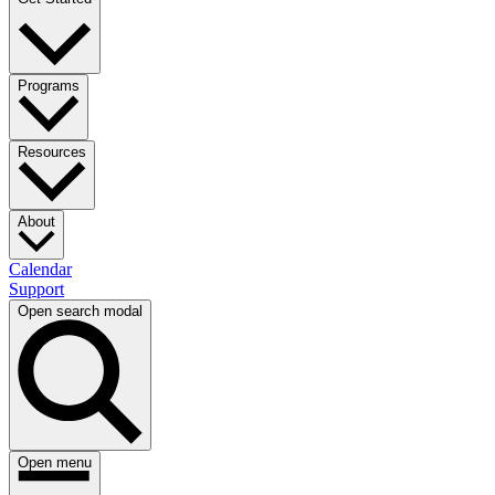
Programs​​​​‌ ‍ ​‍​‍‌‍ ‌ ​‍‌‍‍‌‌‍‌ ‌‍‍‌‌‍ ‍​‍​‍​ ‍‍​‍​‍‌ ​ ‌‍​‌‌‍ ‍‌‍‍‌‌ ‌​‌ ‍‌​‍ ‍‌‍‍‌‌‍ ​‍​‍​‍ ​​‍​‍‌‍‍​‌ ​‍‌‍‌‌‌‍‌‍​‍​‍​ ‍‍​‍​‍‌‍‍​‌ ‌​‌ ‌​‌ ​​​ ‍‍​‍ ​‍ ‌‍ ​‌‍ ‌‍​ ‌‍​‌‌‍ ​‌‍‍​‌‍ ‌ ​ ‌ ‌​​ ‍‍​ ​ ​ ​ ​ ​ ​ ​ ​‍ ‌‍‍‌‌‍ ‍‌ ‌​‌‍‌‌‌‍ ‍‌ ‌​​‍ ‌‍‌‌‌‍‌​‌‍‍‌‌ ‌​​‍ ‌‍ ‌‌‍ ‌‍‌​‌‍‌‌​ ‌‌ ​​‌ ​‍‌‍‌‌‌ ​ ‌‍‌‌‌‍ ‍‌ ‌​‌‍​‌‌ ‌​‌‍‍‌‌‍ ‌‍ ‍​ ‍ ‌‍‍‌‌‍‌​​ ‌‌ ​ ‌‍‍‌‌ ‌​‌‍‌‌‌​‍​‌‍‌‌‌‍​‌‌‍‌​‌‍‌‌‌ ​‍​ ‍ ‌ ‌​‌ ‍‌‌ ​​‌‍‌‌​ ‌‌‍‍​‌‍‌‌‌‍​‌‌‍‌​‌‍‌‌‌ ​‍​ ‍ ‌ ​​‌‍​‌‌ ‌​‌‍‍​​ ‌‌‍ ​‌‍‌‌‌‍‌‍‌ ‌​‌​ ‌‌‍‌‌‌‍ ‍‌ ‌‌‌ ​ ​‍‌‌​ ‌‌‌​​‍‌‌ ‌‍‍ ‌‍‌‌‌ ‍‌​‍‌‌​ ​ ‌​‌​​‍‌‌​ ​ ‌​‌​​‍‌‌​ ​‍​ ​‍​ ​ ‌‍‌​​ ‌​​ ​‌‌‍‌‌​ ‌​​ ​​​ ‌​‌‍‌‌‌‍‌​​ ​​​ ​​​‍‌‌​ ​‍​ ​‍​‍‌‌​ ‌‌‌​‌​​‍ ‍‌ ‌​‌‍‌‌‌ ‍​‌ ‌​​ ‌‍​‍‌‍​‌‌ ​ ‌‍‌‌‌‌‌‌‌ ​‍‌‍ ​​ ‌‌‍‍​‌ ‌​‌ ‌​‌ ​​​‍‌‌​ ​ ‌​​‌​‍‌‌​ ​‍‌​‌‍​‍‌‌​ ​‍‌​‌‍‌‍ ​‌‍ ‌‍​ ‌‍​‌‌‍ ​‌‍‍​‌‍ ‌ ​ ‌ ‌​​‍‌‌​ ​ ‌​​‌​ ​ ​ ​ ​ ​ ​ ​ ​‍‌‍‌‍‍‌‌‍‌​​ ‌‌ ​ ‌‍‍‌‌ ‌​‌‍‌‌‌​‍​‌‍‌‌‌‍​‌‌‍‌​‌‍‌‌‌ ​‍​‍‌‍‌ ‌​‌ ‍‌‌ ​​‌‍‌‌​ ‌‌‍‍​‌‍‌‌‌‍​‌‌‍‌​‌‍‌‌‌ ​‍​‍‌‍‌ ​​‌‍​‌‌ ‌​‌‍‍​​ ‌‌‍ ​‌‍‌‌‌‍‌‍‌ ‌​‌​ ‌‌‍‌‌‌‍ ‍‌ ‌‌‌ ​ ​‍‌‌​ ‌‌‌​​‍‌‌ ‌‍‍ ‌‍‌‌‌ ‍‌​‍‌‌​ ​ ‌​‌​​‍‌‌​ ​ ‌​‌​​‍‌‌​ ​‍​ ​‍​ ​ ‌‍‌​​ ‌​​ ​‌‌‍‌‌​ ‌​​ ​​​ ‌​‌‍‌‌‌‍‌​​ ​​​ ​​​‍‌‌​ ​‍​ ​‍​‍‌‌​ ‌‌‌​‌​​‍ ‍‌ ‌​‌‍‌‌‌ ‍​‌ ‌​​‍‌‍‌ ​​‌‍‌‌‌ ​‍‌ ​ ‌ ​​‌‍‌‌‌‍​ ‌ ‌​‌‍‍‌‌ ‌‍‌‍‌‌​ ‌‌ ​​‌ ‌‌‌‍​‍‌‍ ​‌‍‍‌‌ ​ ‌‍‍​‌‍‌‌‌‍‌​​‍​‍‌ ‌
Resources​​​​‌ ‍ ​‍​‍‌‍ ‌ ​‍‌‍‍‌‌‍‌ ‌‍‍‌‌‍ ‍​‍​‍​ ‍‍​‍​‍‌ ​ ‌‍​‌‌‍ ‍‌‍‍‌‌ ‌​‌ ‍‌​‍ ‍‌‍‍‌‌‍ ​‍​‍​‍ ​​‍​‍‌‍‍​‌ ​‍‌‍‌‌‌‍‌‍​‍​‍​ ‍‍​‍​‍‌‍‍​‌ ‌​‌ ‌​‌ ​​​ ‍‍​‍ ​‍ ‌‍ ​‌‍ ‌‍​ ‌‍​‌‌‍ ​‌‍‍​‌‍ ‌ ​ ‌ ‌​​ ‍‍​ ​ ​ ​ ​ ​ ​ ​ ​‍ ‌‍‍‌‌‍ ‍‌ ‌​‌‍‌‌‌‍ ‍‌ ‌​​‍ ‌‍‌‌‌‍‌​‌‍‍‌‌ ‌​​‍ ‌‍ ‌‌‍ ‌‍‌​‌‍‌‌​ ‌‌ ​​‌ ​‍‌‍‌‌‌ ​ ‌‍‌‌‌‍ ‍‌ ‌​‌‍​‌‌ ‌​‌‍‍‌‌‍ ‌‍ ‍​ ‍ ‌‍‍‌‌‍‌​​ ‌‌ ​ ‌‍‍‌‌ ‌​‌‍‌‌‌​‍​‌‍‌‌‌‍​‌‌‍‌​‌‍‌‌‌ ​‍​ ‍ ‌ ‌​‌ ‍‌‌ ​​‌‍‌‌​ ‌‌‍‍​‌‍‌‌‌‍​‌‌‍‌​‌‍‌‌‌ ​‍​ ‍ ‌ ​​‌‍​‌‌ ‌​‌‍‍​​ ‌‌‍ ​‌‍‌‌‌‍‌‍‌ ‌​‌​ ‌‌‍‌‌‌‍ ‍‌ ‌‌‌ ​ ​‍‌‌​ ‌‌‌​​‍‌‌ ‌‍‍ ‌‍‌‌‌ ‍‌​‍‌‌​ ​ ‌​‌​​‍‌‌​ ​ ‌​‌​​‍‌‌​ ​‍​ ​‍‌‍‌‍‌‍‌‍​ ‌​​ ‌‌‌‍‌‌​ ​ ‌‍‌‌‌‍​‌‌‍​ ​ ‍‌‌‍​ ​ ‍‌​‍‌‌​ ​‍​ ​‍​‍‌‌​ ‌‌‌​‌​​‍ ‍‌ ‌​‌‍‌‌‌ ‍​‌ ‌​​ ‌‍​‍‌‍​‌‌ ​ ‌‍‌‌‌‌‌‌‌ ​‍‌‍ ​​ ‌‌‍‍​‌ ‌​‌ ‌​‌ ​​​‍‌‌​ ​ ‌​​‌​‍‌‌​ ​‍‌​‌‍​‍‌‌​ ​‍‌​‌‍‌‍ ​‌‍ ‌‍​ ‌‍​‌‌‍ ​‌‍‍​‌‍ ‌ ​ ‌ ‌​​‍‌‌​ ​ ‌​​‌​ ​ ​ ​ ​ ​ ​ ​ ​‍‌‍‌‍‍‌‌‍‌​​ ‌‌ ​ ‌‍‍‌‌ ‌​‌‍‌‌‌​‍​‌‍‌‌‌‍​‌‌‍‌​‌‍‌‌‌ ​‍​‍‌‍‌ ‌​‌ ‍‌‌ ​​‌‍‌‌​ ‌‌‍‍​‌‍‌‌‌‍​‌‌‍‌​‌‍‌‌‌ ​‍​‍‌‍‌ ​​‌‍​‌‌ ‌​‌‍‍​​ ‌‌‍ ​‌‍‌‌‌‍‌‍‌ ‌​‌​ ‌‌‍‌‌‌‍ ‍‌ ‌‌‌ ​ ​‍‌‌​ ‌‌‌​​‍‌‌ ‌‍‍ ‌‍‌‌‌ ‍‌​‍‌‌​ ​ ‌​‌​​‍‌‌​ ​ ‌​‌​​‍‌‌​ ​‍​ ​‍‌‍‌‍‌‍‌‍​ ‌​​ ‌‌‌‍‌‌​ ​ ‌‍‌‌‌‍​‌‌‍​ ​ ‍‌‌‍​ ​ ‍‌​‍‌‌​ ​‍​ ​‍​‍‌‌​ ‌‌‌​‌​​‍ ‍‌ ‌​‌‍‌‌‌ ‍​‌ ‌​​‍‌‍‌ ​​‌‍‌‌‌ ​‍‌ ​ ‌ ​​‌‍‌‌‌‍​ ‌ ‌​‌‍‍‌‌ ‌‍‌‍‌‌​ ‌‌ ​​‌ ‌‌‌‍​‍‌‍ ​‌‍‍‌‌ ​ ‌‍‍​‌‍‌‌‌‍‌​​‍​‍‌ ‌
About​​​​‌ ‍ ​‍​‍‌‍ ‌ ​‍‌‍‍‌‌‍‌ ‌‍‍‌‌‍ ‍​‍​‍​ ‍‍​‍​‍‌ ​ ‌‍​‌‌‍ ‍‌‍‍‌‌ ‌​‌ ‍‌​‍ ‍‌‍‍‌‌‍ ​‍​‍​‍ ​​‍​‍‌‍‍​‌ ​‍‌‍‌‌‌‍‌‍​‍​‍​ ‍‍​‍​‍‌‍‍​‌ ‌​‌ ‌​‌ ​​​ ‍‍​‍ ​‍ ‌‍ ​‌‍ ‌‍​ ‌‍​‌‌‍ ​‌‍‍​‌‍ ‌ ​ ‌ ‌​​ ‍‍​ ​ ​ ​ ​ ​ ​ ​ ​‍ ‌‍‍‌‌‍ ‍‌ ‌​‌‍‌‌‌‍ ‍‌ ‌​​‍ ‌‍‌‌‌‍‌​‌‍‍‌‌ ‌​​‍ ‌‍ ‌‌‍ ‌‍‌​‌‍‌‌​ ‌‌ ​​‌ ​‍‌‍‌‌‌ ​ ‌‍‌‌‌‍ ‍‌ ‌​‌‍​‌‌ ‌​‌‍‍‌‌‍ ‌‍ ‍​ ‍ ‌‍‍‌‌‍‌​​ ‌‌ ​ ‌‍‍‌‌ ‌​‌‍‌‌‌​‍​‌‍‌‌‌‍​‌‌‍‌​‌‍‌‌‌ ​‍​ ‍ ‌ ‌​‌ ‍‌‌ ​​‌‍‌‌​ ‌‌‍‍​‌‍‌‌‌‍​‌‌‍‌​‌‍‌‌‌ ​‍​ ‍ ‌ ​​‌‍​‌‌ ‌​‌‍‍​​ ‌‌ ​‍‌‍‍‌‌‍‌ ‌‍‍​‌ ‌​‌​ ‌‌‍‌‌‌‍ ‍‌ ‌‌‌ ​ ​‍‌‌​ ‌‌‌​​‍‌‌ ‌‍‍ ‌‍‌‌‌ ‍‌​‍‌‌​ ​ ‌​‌​​‍‌‌​ ​ ‌​‌​​‍‌‌​ ​‍​ ​‍​ ​‌​ ‌​​ ​ ‌‍​ ​ ‌‍‌‍​ ​ ‌ ​ ‌ ‌‍​‌‌‍‌‍​ ‌‍‌‍‌​​‍‌‌​ ​‍​ ​‍​‍‌‌​ ‌‌‌​‌​​‍ ‍‌ ‌​‌‍‌‌‌ ‍​‌ ‌​​ ‌‍​‍‌‍​‌‌ ​ ‌‍‌‌‌‌‌‌‌ ​‍‌‍ ​​ ‌‌‍‍​‌ ‌​‌ ‌​‌ ​​​‍‌‌​ ​ ‌​​‌​‍‌‌​ ​‍‌​‌‍​‍‌‌​ ​‍‌​‌‍‌‍ ​‌‍ ‌‍​ ‌‍​‌‌‍ ​‌‍‍​‌‍ ‌ ​ ‌ ‌​​‍‌‌​ ​ ‌​​‌​ ​ ​ ​ ​ ​ ​ ​ ​‍‌‍‌‍‍‌‌‍‌​​ ‌‌ ​ ‌‍‍‌‌ ‌​‌‍‌‌‌​‍​‌‍‌‌‌‍​‌‌‍‌​‌‍‌‌‌ ​‍​‍‌‍‌ ‌​‌ ‍‌‌ ​​‌‍‌‌​ ‌‌‍‍​‌‍‌‌‌‍​‌‌‍‌​‌‍‌‌‌ ​‍​‍‌‍‌ ​​‌‍​‌‌ ‌​‌‍‍​​ ‌‌ ​‍‌‍‍‌‌‍‌ ‌‍‍​‌ ‌​‌​ ‌‌‍‌‌‌‍ ‍‌ ‌‌‌ ​ ​‍‌‌​ ‌‌‌​​‍‌‌ ‌‍‍ ‌‍‌‌‌ ‍‌​‍‌‌​ ​ ‌​‌​​‍‌‌​ ​ ‌​‌​​‍‌‌​ ​‍​ ​‍​ ​‌​ ‌​​ ​ ‌‍​ ​ ‌‍‌‍​ ​ ‌ ​ ‌ ‌‍​‌‌‍‌‍​ ‌‍‌‍‌​​‍‌‌​ ​‍​ ​‍​‍‌‌​ ‌‌‌​‌​​‍ ‍‌ ‌​‌‍‌‌‌ ‍​‌ ‌​​‍‌‍‌ ​​‌‍‌‌‌ ​‍‌ ​ ‌ ​​‌‍‌‌‌‍​ ‌ ‌​‌‍‍‌‌ ‌‍‌‍‌‌​ ‌‌ ​​‌ ‌‌‌‍​‍‌‍ ​‌‍‍‌‌ ​ ‌‍‍​‌‍‌‌‌‍‌​​‍​‍‌ ‌
Calendar​​​​‌ ‍ ​‍​‍‌‍ ‌ ​‍‌‍‍‌‌‍‌ ‌‍‍‌‌‍ ‍​‍​‍​ ‍‍​‍​‍‌ ​ ‌‍​‌‌‍ ‍‌‍‍‌‌ ‌​‌ ‍‌​‍ ‍‌‍‍‌‌‍ ​‍​‍​‍ ​​‍​‍‌‍‍​‌ ​‍‌‍‌‌‌‍‌‍​‍​‍​ ‍‍​‍​‍‌‍‍​‌ ‌​‌ ‌​‌ ​​​ ‍‍​‍ ​‍ ‌‍ ​‌‍ ‌‍​ ‌‍​‌‌‍ ​‌‍‍​‌‍ ‌ ​ ‌ ‌​​ ‍‍​ ​ ​ ​ ​ ​ ​ ​ ​‍ ‌‍‍‌‌‍ ‍‌ ‌​‌‍‌‌‌‍ ‍‌ ‌​​‍ ‌‍‌‌‌‍‌​‌‍‍‌‌ ‌​​‍ ‌‍ ‌‌‍ ‌‍‌​‌‍‌‌​ ‌‌ ​​‌ ​‍‌‍‌‌‌ ​ ‌‍‌‌‌‍ ‍‌ ‌​‌‍​‌‌ ‌​‌‍‍‌‌‍ ‌‍ ‍​ ‍ ‌‍‍‌‌‍‌​​ ‌‌ ​ ‌‍‍‌‌ ‌​‌‍‌‌‌​‍​‌‍‌‌‌‍​‌‌‍‌​‌‍‌‌‌ ​‍​ ‍ ‌ ‌​‌ ‍‌‌ ​​‌‍‌‌​ ‌‌‍‍​‌‍‌‌‌‍​‌‌‍‌​‌‍‌‌‌ ​‍​ ‍ ‌ ​​‌‍​‌‌ ‌​‌‍‍​​ ‌‌ ​‍‌‍‍‌‌‍‌ ‌‍‍​‌ ‌​‌​ ‌‌‍‌‌‌‍ ‍‌ ‌‌‌ ​ ​‍‌‌​ ‌‌‌​​‍‌‌ ‌‍‍ ‌‍‌‌‌ ‍‌​‍‌‌​ ​ ‌​‌​​‍‌‌​ ​ ‌​‌​​‍‌‌​ ​‍​ ​‍​ ‍​​ ​‌​ ​‍​ ‌ ​ ​​​ ​‍​ ​‍‌‍‌‍​ ‌​​ ‍​​ ​‍​ ​​​‍‌‌​ ​‍​ ​‍​‍‌‌​ ‌‌‌​‌​​‍ ‍‌ ‌​‌‍‌‌‌ ‍​‌ ‌​​ ‌‍​‍‌‍​‌‌ ​ ‌‍‌‌‌‌‌‌‌ ​‍‌‍ ​​ ‌‌‍‍​‌ ‌​‌ ‌​‌ ​​​‍‌‌​ ​ ‌​​‌​‍‌‌​ ​‍‌​‌‍​‍‌‌​ ​‍‌​‌‍‌‍ ​‌‍ ‌‍​ ‌‍​‌‌‍ ​‌‍‍​‌‍ ‌ ​ ‌ ‌​​‍‌‌​ ​ ‌​​‌​ ​ ​ ​ ​ ​ ​ ​ ​‍‌‍‌‍‍‌‌‍‌​​ ‌‌ ​ ‌‍‍‌‌ ‌​‌‍‌‌‌​‍​‌‍‌‌‌‍​‌‌‍‌​‌‍‌‌‌ ​‍​‍‌‍‌ ‌​‌ ‍‌‌ ​​‌‍‌‌​ ‌‌‍‍​‌‍‌‌‌‍​‌‌‍‌​‌‍‌‌‌ ​‍​‍‌‍‌ ​​‌‍​‌‌ ‌​‌‍‍​​ ‌‌ ​‍‌‍‍‌‌‍‌ ‌‍‍​‌ ‌​‌​ ‌‌‍‌‌‌‍ ‍‌ ‌‌‌ ​ ​‍‌‌​ ‌‌‌​​‍‌‌ ‌‍‍ ‌‍‌‌‌ ‍‌​‍‌‌​ ​ ‌​‌​​‍‌‌​ ​ ‌​‌​​‍‌‌​ ​‍​ ​‍​ ‍​​ ​‌​ ​‍​ ‌ ​ ​​​ ​‍​ ​‍‌‍‌‍​ ‌​​ ‍​​ ​‍​ ​​​‍‌‌​ ​‍​ ​‍​‍‌‌​ ‌‌‌​‌​​‍ ‍‌ ‌​‌‍‌‌‌ ‍​‌ ‌​​‍‌‍‌ ​​‌‍‌‌‌ ​‍‌ ​ ‌ ​​‌‍‌‌‌‍​ ‌ ‌​‌‍‍‌‌ ‌‍‌‍‌‌​ ‌‌ ​​‌ ‌‌‌‍​‍‌‍ ​‌‍‍‌‌ ​ ‌‍‍​‌‍‌‌‌‍‌​​‍​‍‌ ‌
Support​​​​‌ ‍ ​‍​‍‌‍ ‌ ​‍‌‍‍‌‌‍‌ ‌‍‍‌‌‍ ‍​‍​‍​ ‍‍​‍​‍‌ ​ ‌‍​‌‌‍ ‍‌‍‍‌‌ ‌​‌ ‍‌​‍ ‍‌‍‍‌‌‍ ​‍​‍​‍ ​​‍​‍‌‍‍​‌ ​‍‌‍‌‌‌‍‌‍​‍​‍​ ‍‍​‍​‍‌‍‍​‌ ‌​‌ ‌​‌ ​​​ ‍‍​‍ ​‍ ‌‍ ​‌‍ ‌‍​ ‌‍​‌‌‍ ​‌‍‍​‌‍ ‌ ​ ‌ ‌​​ ‍‍​ ​ ​ ​ ​ ​ ​ ​ ​‍ ‌‍‍‌‌‍ ‍‌ ‌​‌‍‌‌‌‍ ‍‌ ‌​​‍ ‌‍‌‌‌‍‌​‌‍‍‌‌ ‌​​‍ ‌‍ ‌‌‍ ‌‍‌​‌‍‌‌​ ‌‌ ​​‌ ​‍‌‍‌‌‌ ​ ‌‍‌‌‌‍ ‍‌ ‌​‌‍​‌‌ ‌​‌‍‍‌‌‍ ‌‍ ‍​ ‍ ‌‍‍‌‌‍‌​​ ‌‌ ​ ‌‍‍‌‌ ‌​‌‍‌‌‌​‍​‌‍‌‌‌‍​‌‌‍‌​‌‍‌‌‌ ​‍​ ‍ ‌ ‌​‌ ‍‌‌ ​​‌‍‌‌​ ‌‌‍‍​‌‍‌‌‌‍​‌‌‍‌​‌‍‌‌‌ ​‍​ ‍ ‌ ​​‌‍​‌‌ ‌​‌‍‍​​ ‌‌ ​‍‌‍‍‌‌‍‌ ‌‍‍​‌ ‌​‌​ ‌‌‍‌‌‌‍ ‍‌ ‌‌‌ ​ ​‍‌‌​ ‌‌‌​​‍‌‌ ‌‍‍ ‌‍‌‌‌ ‍‌​‍‌‌​ ​ ‌​‌​​‍‌‌​ ​ ‌​‌​​‍‌‌​ ​‍​ ​‍​ ‍​​ ​‍​ ‌ ‌‍‌‌​ ​‌‌‍​‍‌‍‌​​ ‍‌​ ‌​‌‍​ ​ ‌ ​ ‌ ​‍‌‌​ ​‍​ ​‍​‍‌‌​ ‌‌‌​‌​​‍ ‍‌ ‌​‌‍‌‌‌ ‍​‌ ‌​​ ‌‍​‍‌‍​‌‌ ​ ‌‍‌‌‌‌‌‌‌ ​‍‌‍ ​​ ‌‌‍‍​‌ ‌​‌ ‌​‌ ​​​‍‌‌​ ​ ‌​​‌​‍‌‌​ ​‍‌​‌‍​‍‌‌​ ​‍‌​‌‍‌‍ ​‌‍ ‌‍​ ‌‍​‌‌‍ ​‌‍‍​‌‍ ‌ ​ ‌ ‌​​‍‌‌​ ​ ‌​​‌​ ​ ​ ​ ​ ​ ​ ​ ​‍‌‍‌‍‍‌‌‍‌​​ ‌‌ ​ ‌‍‍‌‌ ‌​‌‍‌‌‌​‍​‌‍‌‌‌‍​‌‌‍‌​‌‍‌‌‌ ​‍​‍‌‍‌ ‌​‌ ‍‌‌ ​​‌‍‌‌​ ‌‌‍‍​‌‍‌‌‌‍​‌‌‍‌​‌‍‌‌‌ ​‍​‍‌‍‌ ​​‌‍​‌‌ ‌​‌‍‍​​ ‌‌ ​‍‌‍‍‌‌‍‌ ‌‍‍​‌ ‌​‌​ ‌‌‍‌‌‌‍ ‍‌ ‌‌‌ ​ ​‍‌‌​ ‌‌‌​​‍‌‌ ‌‍‍ ‌‍‌‌‌ ‍‌​‍‌‌​ ​ ‌​‌​​‍‌‌​ ​ ‌​‌​​‍‌‌​ ​‍​ ​‍​ ‍​​ ​‍​ ‌ ‌‍‌‌​ ​‌‌‍​‍‌‍‌​​ ‍‌​ ‌​‌‍​ ​ ‌ ​ ‌ ​‍‌‌​ ​‍​ ​‍​‍‌‌​ ‌‌‌​‌​​‍ ‍‌ ‌​‌‍‌‌‌ ‍​‌ ‌​​‍‌‍‌ ​​‌‍‌‌‌ ​‍‌ ​ ‌ ​​‌‍‌‌‌‍​ ‌ ‌​‌‍‍‌‌ ‌‍‌‍‌‌​ ‌‌ ​​‌ ‌‌‌‍​‍‌‍ ​‌‍‍‌‌ ​ ‌‍‍​‌‍‌‌‌‍‌​​‍​‍‌ ‌
Open search modal
Open menu