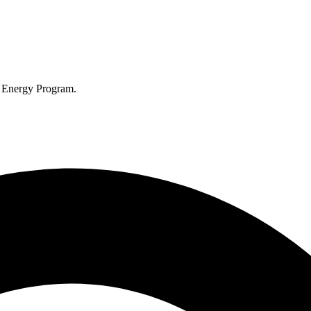
‌​ ​‍‌‍​ ​ ​ ​‍‌‌​ ​‍​ ​‍​‍‌‌​ ‌‌‌​‌​​‍ ‍‌‍​ ‌‍‍​‌‍‍‌‌‍ ​‌‍‌​‌ ​‍‌‍‌‌‌‍ ‍​‍‌‌​ ‌‌‌​​‍‌‌ ‌‍‍ ‌‍‌‌‌ ‍‌​‍‌‌​ ​ ‌​‌​​‍‌‌​ ​ ‌​‌​​‍‌‌​ ​‍​ ​‍‌‍​‌​ ‍‌​ ‌‌​ ‌‍‌‍‌‌‌‍​ ‌‍‌‍‌‍​‌​ ‌‍‌‍‌‌​ ‍‌​ ​ ​‍‌‌​ ​‍​ ​‍​‍‌‌​ ‌‌‌​‌​​‍ ‍‌ ‌​‌‍‌‌‌ ‍​‌ ‌​​‍‌‍‌ ​​‌‍‌‌‌ ​‍‌ ​ ‌ ​​‌‍‌‌‌‍​ ‌ ‌​‌‍‍‌‌ ‌‍‌‍‌‌​ ‌‌ ​​‌ ‌‌‌‍​‍‌‍ ​‌‍‍‌‌ ​ ‌‍‍​‌‍‌‌‌‍‌​​‍​‍‌ ‌