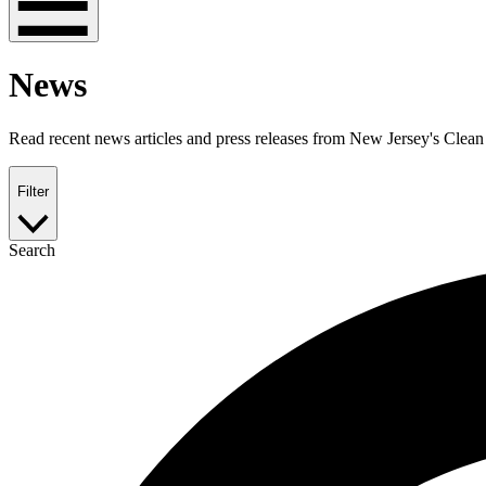
News
Read recent news articles and press releases from New Jersey's Clean Energy Program.​​​​‌ ‍ ​‍​‍‌‍ ‌ ​‍‌‍‍‌‌‍‌ ‌‍‍‌‌‍ ‍​‍​‍​ ‍‍​‍​‍‌ ​ ‌‍​‌‌‍ ‍‌‍‍‌‌ ‌​‌ ‍‌​‍ ‍‌‍‍‌‌‍ ​‍​‍​‍ ​​‍​‍‌‍‍​‌ ​‍‌‍‌‌‌‍‌‍​‍​‍​ ‍‍​‍​‍‌‍‍​‌ ‌​‌ ‌​‌ ​​​ ‍‍​‍ ​‍ ‌‍ ​‌‍ ‌‍​ ‌‍​‌‌‍ ​‌‍‍​‌‍ ‌ ​ ‌ ‌​​ ‍‍​ ​ ​ ​ ​ ​ ​ ​ ​‍ ‌‍‍‌‌‍ ‍‌ ‌​‌‍‌‌‌‍ ‍‌ ‌​​‍ ‌‍‌‌‌‍‌​‌‍‍‌‌ ‌​​‍ ‌‍ ‌‌‍ ‌‍‌​‌‍‌‌​ ‌‌ ​​‌ ​‍‌‍‌‌‌ ​ ‌‍‌‌‌‍ ‍‌ ‌​‌‍​‌‌ ‌​‌‍‍‌‌‍ ‌‍ ‍​ ‍ ‌‍‍‌‌‍‌​​ ‌‌‍ ‍‌‍‌‌‌ ‌ ‌ ​ ​ ‍ ‌ ‌​‌ ‍‌‌ ​​‌‍‌‌​ ‌‌‍ ‍‌‍‌‌‌ ‌ ‌ ​ ‌‌ ‌ ​​‌‍​‌‌‍‌ ‌‍‌‌​ ‍ ‌ ​​‌‍​‌‌ ‌​‌‍‍​​ ‌‌‍‍​‌‍‌‌‌ ​‍‌‍ ​‍ ‍‌‍​ ‌‍ ‌‍ ‍‌ ‌​‌‍‌‌‌‍ ‍‌ ‌​​‍‌‌​ ‌‌‌​​‍‌‌ ‌‍‍ ‌‍‌‌‌ ‍‌​‍‌‌​ ​ ‌​‌​​‍‌‌​ ​ ‌​‌​​‍‌‌​ ​‍​ ​‍​ ‌‌​ ‍‌​ ​​​ ‌‌‌‍​‍‌‍‌‌​ ‍​​ ‌​​ ‍‌​ ​‍‌‍​ ​ ​ ​‍‌‌​ ​‍​ ​‍​‍‌‌​ ‌‌‌​‌​​‍ ‍‌‍​ ‌‍‍​‌‍‍‌‌‍ ​‌‍‌​‌ ​‍‌‍‌‌‌‍ ‍​‍‌‌​ ‌‌‌​​‍‌‌ ‌‍‍ ‌‍‌‌‌ ‍‌​‍‌‌​ ​ ‌​‌​​‍‌‌​ ​ ‌​‌​​‍‌‌​ ​‍​ ​‍‌‍​‌​ ‍‌​ ‌‌​ ‌‍‌‍‌‌‌‍​ ‌‍‌‍‌‍​‌​ ‌‍‌‍‌‌​ ‍‌​ ​ ​‍‌‌​ ​‍​ ​‍​‍‌‌​ ‌‌‌​‌​​‍ ‍‌ ‌​‌‍‌‌‌ ‍​‌ ‌​​ ‌‍​‍‌‍​‌‌ ​ ‌‍‌‌‌‌‌‌‌ ​‍‌‍ ​​ ‌‌‍‍​‌ ‌​‌ ‌​‌ ​​​‍‌‌​ ​ ‌​​‌​‍‌‌​ ​‍‌​‌‍​‍‌‌​ ​‍‌​‌‍‌‍ ​‌‍ ‌‍​ ‌‍​‌‌‍ ​‌‍‍​‌‍ ‌ ​ ‌ ‌​​‍‌‌​ ​ ‌​​‌​ ​ ​ ​ ​ ​ ​ ​ ​‍‌‍‌‍‍‌‌‍‌​​ ‌‌‍ ‍‌‍‌‌‌ ‌ ‌ ​ ​‍‌‍‌ ‌​‌ ‍‌‌ ​​‌‍‌‌​ ‌‌‍ ‍‌‍‌‌‌ ‌ ‌ ​ ‌‌ ‌ ​​‌‍​‌‌‍‌ ‌‍‌‌​‍‌‍‌ ​​‌‍​‌‌ ‌​‌‍‍​​ ‌‌‍‍​‌‍‌‌‌ ​‍‌‍ ​‍ ‍‌‍​ ‌‍ ‌‍ ‍‌ ‌​‌‍‌‌‌‍ ‍‌ ‌​​‍‌‌​ ‌‌‌​​‍‌‌ ‌‍‍ ‌‍‌‌‌ ‍‌​‍‌‌​ ​ ‌​‌​​‍‌‌​ ​ ‌​‌​​‍‌‌​ ​‍​ ​‍​ ‌‌​ ‍‌​ ​​​ ‌‌‌‍​‍‌‍‌‌​ ‍​​ ‌​​ ‍
Filter
Search