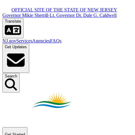
OFFICIAL SITE OF THE STATE OF NEW JERSEY​​​​‌ ‍ ​‍​‍‌‍ ‌ ​‍‌‍‍‌‌‍‌ ‌‍‍‌‌‍ ‍​‍​‍​ ‍‍​‍​‍‌ ​ ‌‍​‌‌‍ ‍‌‍‍‌‌ ‌​‌ ‍‌​‍ ‍‌‍‍‌‌‍ ​‍​‍​‍ ​​‍​‍‌‍‍​‌ ​‍‌‍‌‌‌‍‌‍​‍​‍​ ‍‍​‍​‍‌‍‍​‌ ‌​‌ ‌​‌ ​​​ ‍‍​‍ ​‍ ‌‍ ​‌‍ ‌‍​ ‌‍​‌‌‍ ​‌‍‍​‌‍ ‌ ​ ‌ ‌​​ ‍‍​ ​ ​ ​ ​ ​ ​ ​ ​‍ ‌‍‍‌‌‍ ‍‌ ‌​‌‍‌‌‌‍ ‍‌ ‌​​‍ ‌‍‌‌‌‍‌​‌‍‍‌‌ ‌​​‍ ‌‍ ‌‌‍ ‌‍‌​‌‍‌‌​ ‌‌ ​​‌ ​‍‌‍‌‌‌ ​ ‌‍‌‌‌‍ ‍‌ ‌​‌‍​‌‌ ‌​‌‍‍‌‌‍ ‌‍ ‍​ ‍ ‌‍‍‌‌‍‌​​ ‌‌‍ ‍‌‍‍‍‌​‌ ‌‍ ‌ ‌‍‌​ ​‌‍​‌‌ ‍‌‌‍ ‌ ‌‌‌ ‌​​ ‍ ‌ ‌​‌ ‍‌‌ ​​‌‍‌‌​ ‌‌‍ ‍‌‍‍‍‌‍ ​‌‍​‌‌ ‍‌‌‍ ‌ ‌‌‌ ‌​​ ‍ ‌ ​​‌‍​‌‌ ‌​‌‍‍​​ ‌‌‍‍​‌‍‌‌‌‍​‌‌‍‌​‌‍‌‌‌ ​‍​‍ ‍‌ ​ ‌‍‌‌‌‍​‌‌‍ ​​‍ ‍‌ ‌​‌‍‌‌‌ ‍​‌ ‌​​ ‌‍​‍‌‍​‌‌ ​ ‌‍‌‌‌‌‌‌‌ ​‍‌‍ ​​ ‌‌‍‍​‌ ‌​‌ ‌​‌ ​​​‍‌‌​ ​ ‌​​‌​‍‌‌​ ​‍‌​‌‍​‍‌‌​ ​‍‌​‌‍‌‍ ​‌‍ ‌‍​ ‌‍​‌‌‍ ​‌‍‍​‌‍ ‌ ​ ‌ ‌​​‍‌‌​ ​ ‌​​‌​ ​ ​ ​ ​ ​ ​ ​ ​‍‌‍‌‍‍‌‌‍‌​​ ‌‌‍ ‍‌‍‍‍‌​‌ ‌‍ ‌ ‌‍‌​ ​‌‍​‌‌ ‍‌‌‍ ‌ ‌‌‌ ‌​​‍‌‍‌ ‌​‌ ‍‌‌ ​​‌‍‌‌​ ‌‌‍ ‍‌‍‍‍‌‍ ​‌‍​‌‌ ‍‌‌‍ ‌ ‌‌‌ ‌​​‍‌‍‌ ​​‌‍​‌‌ ‌​‌‍‍​​ ‌‌‍‍​‌‍‌‌‌‍​‌‌‍‌​‌‍‌‌‌ ​‍​‍ ‍‌ ​ ‌‍‌‌‌‍​‌‌‍ ​​‍ ‍‌ ‌​‌‍‌‌‌ ‍​‌ ‌​​‍‌‍‌ ​​‌‍‌‌‌ ​‍‌ ​ ‌ ​​‌‍‌‌‌‍​ ‌ ‌​‌‍‍‌‌ ‌‍‌‍‌‌​ ‌‌ ​​‌ ‌‌‌‍​‍‌‍ ​‌‍‍‌‌ ​ ‌‍‍​‌‍‌‌‌‍‌​​‍​‍‌ ‌
Governor Mikie Sherrill​​​​‌ ‍ ​‍​‍‌‍ ‌ ​‍‌‍‍‌‌‍‌ ‌‍‍‌‌‍ ‍​‍​‍​ ‍‍​‍​‍‌ ​ ‌‍​‌‌‍ ‍‌‍‍‌‌ ‌​‌ ‍‌​‍ ‍‌‍‍‌‌‍ ​‍​‍​‍ ​​‍​‍‌‍‍​‌ ​‍‌‍‌‌‌‍‌‍​‍​‍​ ‍‍​‍​‍‌‍‍​‌ ‌​‌ ‌​‌ ​​​ ‍‍​‍ ​‍ ‌‍ ​‌‍ ‌‍​ ‌‍​‌‌‍ ​‌‍‍​‌‍ ‌ ​ ‌ ‌​​ ‍‍​ ​ ​ ​ ​ ​ ​ ​ ​‍ ‌‍‍‌‌‍ ‍‌ ‌​‌‍‌‌‌‍ ‍‌ ‌​​‍ ‌‍‌‌‌‍‌​‌‍‍‌‌ ‌​​‍ ‌‍ ‌‌‍ ‌‍‌​‌‍‌‌​ ‌‌ ​​‌ ​‍‌‍‌‌‌ ​ ‌‍‌‌‌‍ ‍‌ ‌​‌‍​‌‌ ‌​‌‍‍‌‌‍ ‌‍ ‍​ ‍ ‌‍‍‌‌‍‌​​ ‌‌‍ ‍‌‍‍‍‌​‌ ‌‍ ‌ ‌‍‌​ ​‌‍​‌‌ ‍‌‌‍ ‌ ‌‌‌ ‌​​ ‍ ‌ ‌​‌ ‍‌‌ ​​‌‍‌‌​ ‌‌‍ ‍‌‍‍‍‌‍ ​‌‍​‌‌ ‍‌‌‍ ‌ ‌‌‌ ‌​​ ‍ ‌ ​​‌‍​‌‌ ‌​‌‍‍​​ ‌‌‍‍​‌‍‌‌‌‍​‌‌‍‌​‌‍‌‌‌ ​‍​‍ ‍‌‍ ​‌‍‌‌‌‍​‌‌‍‌​‌‍‌‌‌ ​‍‌ ​ ​‍ ‍‌‍‌ ‌‍ ‌ ‌‍‌‍‌‌‌ ​‍‌‍ ‍‌‍ ‌ ​‍​ ‌‍​‍‌‍​‌‌ ​ ‌‍‌‌‌‌‌‌‌ ​‍‌‍ ​​ ‌‌‍‍​‌ ‌​‌ ‌​‌ ​​​‍‌‌​ ​ ‌​​‌​‍‌‌​ ​‍‌​‌‍​‍‌‌​ ​‍‌​‌‍‌‍ ​‌‍ ‌‍​ ‌‍​‌‌‍ ​‌‍‍​‌‍ ‌ ​ ‌ ‌​​‍‌‌​ ​ ‌​​‌​ ​ ​ ​ ​ ​ ​ ​ ​‍‌‍‌‍‍‌‌‍‌​​ ‌‌‍ ‍‌‍‍‍‌​‌ ‌‍ ‌ ‌‍‌​ ​‌‍​‌‌ ‍‌‌‍ ‌ ‌‌‌ ‌​​‍‌‍‌ ‌​‌ ‍‌‌ ​​‌‍‌‌​ ‌‌‍ ‍‌‍‍‍‌‍ ​‌‍​‌‌ ‍‌‌‍ ‌ ‌‌‌ ‌​​‍‌‍‌ ​​‌‍​‌‌ ‌​‌‍‍​​ ‌‌‍‍​‌‍‌‌‌‍​‌‌‍‌​‌‍‌‌‌ ​‍​‍ ‍‌‍ ​‌‍‌‌‌‍​‌‌‍‌​‌‍‌‌‌ ​‍‌ ​ ​‍ ‍‌‍‌ ‌‍ ‌ ‌‍‌‍‌‌‌ ​‍‌‍ ‍‌‍ ‌ ​‍​‍‌‍‌ ​​‌‍‌‌‌ ​‍‌ ​ ‌ ​​‌‍‌‌‌‍​ ‌ ‌​‌‍‍‌‌ ‌‍‌‍‌‌​ ‌‌ ​​‌ ‌‌‌‍​‍‌‍ ​‌‍‍‌‌ ​ ‌‍‍​‌‍‌‌‌‍‌​​‍​‍‌ ‌
·
Lt. Governor Dr. Dale G. Caldwell​​​​‌ ‍ ​‍​‍‌‍ ‌ ​‍‌‍‍‌‌‍‌ ‌‍‍‌‌‍ ‍​‍​‍​ ‍‍​‍​‍‌ ​ ‌‍​‌‌‍ ‍‌‍‍‌‌ ‌​‌ ‍‌​‍ ‍‌‍‍‌‌‍ ​‍​‍​‍ ​​‍​‍‌‍‍​‌ ​‍‌‍‌‌‌‍‌‍​‍​‍​ ‍‍​‍​‍‌‍‍​‌ ‌​‌ ‌​‌ ​​​ ‍‍​‍ ​‍ ‌‍ ​‌‍ ‌‍​ ‌‍​‌‌‍ ​‌‍‍​‌‍ ‌ ​ ‌ ‌​​ ‍‍​ ​ ​ ​ ​ ​ ​ ​ ​‍ ‌‍‍‌‌‍ ‍‌ ‌​‌‍‌‌‌‍ ‍‌ ‌​​‍ ‌‍‌‌‌‍‌​‌‍‍‌‌ ‌​​‍ ‌‍ ‌‌‍ ‌‍‌​‌‍‌‌​ ‌‌ ​​‌ ​‍‌‍‌‌‌ ​ ‌‍‌‌‌‍ ‍‌ ‌​‌‍​‌‌ ‌​‌‍‍‌‌‍ ‌‍ ‍​ ‍ ‌‍‍‌‌‍‌​​ ‌‌‍ ‍‌‍‍‍‌​‌ ‌‍ ‌ ‌‍‌​ ​‌‍​‌‌ ‍‌‌‍ ‌ ‌‌‌ ‌​​ ‍ ‌ ‌​‌ ‍‌‌ ​​‌‍‌‌​ ‌‌‍ ‍‌‍‍‍‌‍ ​‌‍​‌‌ ‍‌‌‍ ‌ ‌‌‌ ‌​​ ‍ ‌ ​​‌‍​‌‌ ‌​‌‍‍​​ ‌‌‍‍​‌‍‌‌‌‍​‌‌‍‌​‌‍‌‌‌ ​‍​‍ ‍‌‍ ​‌‍‌‌‌‍​‌‌‍‌​‌‍‌‌‌ ​‍‌ ​ ​‍ ‍‌‍ ​‌ ‌​‌​‌ ‌‍ ‌ ‌‍‌‍‌‌‌ ​‍‌‍ ‍‌‍ ‌ ​‍​ ‌‍​‍‌‍​‌‌ ​ ‌‍‌‌‌‌‌‌‌ ​‍‌‍ ​​ ‌‌‍‍​‌ ‌​‌ ‌​‌ ​​​‍‌‌​ ​ ‌​​‌​‍‌‌​ ​‍‌​‌‍​‍‌‌​ ​‍‌​‌‍‌‍ ​‌‍ ‌‍​ ‌‍​‌‌‍ ​‌‍‍​‌‍ ‌ ​ ‌ ‌​​‍‌‌​ ​ ‌​​‌​ ​ ​ ​ ​ ​ ​ ​ ​‍‌‍‌‍‍‌‌‍‌​​ ‌‌‍ ‍‌‍‍‍‌​‌ ‌‍ ‌ ‌‍‌​ ​‌‍​‌‌ ‍‌‌‍ ‌ ‌‌‌ ‌​​‍‌‍‌ ‌​‌ ‍‌‌ ​​‌‍‌‌​ ‌‌‍ ‍‌‍‍‍‌‍ ​‌‍​‌‌ ‍‌‌‍ ‌ ‌‌‌ ‌​​‍‌‍‌ ​​‌‍​‌‌ ‌​‌‍‍​​ ‌‌‍‍​‌‍‌‌‌‍​‌‌‍‌​‌‍‌‌‌ ​‍​‍ ‍‌‍ ​‌‍‌‌‌‍​‌‌‍‌​‌‍‌‌‌ ​‍‌ ​ ​‍ ‍‌‍ ​‌ ‌​‌​‌ ‌‍ ‌ ‌‍‌‍‌‌‌ ​‍‌‍ ‍‌‍ ‌ ​‍​‍‌‍‌ ​​‌‍‌‌‌ ​‍‌ ​ ‌ ​​‌‍‌‌‌‍​ ‌ ‌​‌‍‍‌‌ ‌‍‌‍‌‌​ ‌‌ ​​‌ ‌‌‌‍​‍‌‍ ​‌‍‍‌‌ ​ ‌‍‍​‌‍‌‌‌‍‌​​‍​‍‌ ‌
Translate​​​​‌ ‍ ​‍​‍‌‍ ‌ ​‍‌‍‍‌‌‍‌ ‌‍‍‌‌‍ ‍​‍​‍​ ‍‍​‍​‍‌ ​ ‌‍​‌‌‍ ‍‌‍‍‌‌ ‌​‌ ‍‌​‍ ‍‌‍‍‌‌‍ ​‍​‍​‍ ​​‍​‍‌‍‍​‌ ​‍‌‍‌‌‌‍‌‍​‍​‍​ ‍‍​‍​‍‌‍‍​‌ ‌​‌ ‌​‌ ​​​ ‍‍​‍ ​‍ ‌‍ ​‌‍ ‌‍​ ‌‍​‌‌‍ ​‌‍‍​‌‍ ‌ ​ ‌ ‌​​ ‍‍​ ​ ​ ​ ​ ​ ​ ​ ​‍ ‌‍‍‌‌‍ ‍‌ ‌​‌‍‌‌‌‍ ‍‌ ‌​​‍ ‌‍‌‌‌‍‌​‌‍‍‌‌ ‌​​‍ ‌‍ ‌‌‍ ‌‍‌​‌‍‌‌​ ‌‌ ​​‌ ​‍‌‍‌‌‌ ​ ‌‍‌‌‌‍ ‍‌ ‌​‌‍​‌‌ ‌​‌‍‍‌‌‍ ‌‍ ‍​ ‍ ‌‍‍‌‌‍‌​​ ‌‌‍ ‍‌‍‍‍‌​‌ ‌‍ ‌ ‌‍‌​ ​‌‍​‌‌ ‍‌‌‍ ‌ ‌‌‌ ‌​​ ‍ ‌ ‌​‌ ‍‌‌ ​​‌‍‌‌​ ‌‌‍ ‍‌‍‍‍‌‍ ​‌‍​‌‌ ‍‌‌‍ ‌ ‌‌‌ ‌​​ ‍ ‌ ​​‌‍​‌‌ ‌​‌‍‍​​ ‌‌‍‍​‌‍‌‌‌‍​‌‌‍‌​‌‍‌‌‌ ​‍​‍ ‍‌ ‌​‌ ​‍‌‍​‌‌‍ ‍‌ ​ ‌‍ ​‌‍​‌‌ ‌​‌‍‍‌‌‍ ‌‍ ‍‌ ​ ​‍ ‍‌‍​‍‌ ‌​‌‍ ‍​ ‌‍​‍‌‍​‌‌ ​ ‌‍‌‌‌‌‌‌‌ ​‍‌‍ ​​ ‌‌‍‍​‌ ‌​‌ ‌​‌ ​​​‍‌‌​ ​ ‌​​‌​‍‌‌​ ​‍‌​‌‍​‍‌‌​ ​‍‌​‌‍‌‍ ​‌‍ ‌‍​ ‌‍​‌‌‍ ​‌‍‍​‌‍ ‌ ​ ‌ ‌​​‍‌‌​ ​ ‌​​‌​ ​ ​ ​ ​ ​ ​ ​ ​‍‌‍‌‍‍‌‌‍‌​​ ‌‌‍ ‍‌‍‍‍‌​‌ ‌‍ ‌ ‌‍‌​ ​‌‍​‌‌ ‍‌‌‍ ‌ ‌‌‌ ‌​​‍‌‍‌ ‌​‌ ‍‌‌ ​​‌‍‌‌​ ‌‌‍ ‍‌‍‍‍‌‍ ​‌‍​‌‌ ‍‌‌‍ ‌ ‌‌‌ ‌​​‍‌‍‌ ​​‌‍​‌‌ ‌​‌‍‍​​ ‌‌‍‍​‌‍‌‌‌‍​‌‌‍‌​‌‍‌‌‌ ​‍​‍ ‍‌ ‌​‌ ​‍‌‍​‌‌‍ ‍‌ ​ ‌‍ ​‌‍​‌‌ ‌​‌‍‍‌‌‍ ‌‍ ‍‌ ​ ​‍ ‍‌‍​‍‌ ‌​‌‍ ‍​‍‌‍‌ ​​‌‍‌‌‌ ​‍‌ ​ ‌ ​​‌‍‌‌‌‍​ ‌ ‌​‌‍‍‌‌ ‌‍‌‍‌‌​ ‌‌ ​​‌ ‌‌‌‍​‍‌‍ ​‌‍‍‌‌ ​ ‌‍‍​‌‍‌‌‌‍‌​​‍​‍‌ ‌
NJ.gov​​​​‌ ‍ ​‍​‍‌‍ ‌ ​‍‌‍‍‌‌‍‌ ‌‍‍‌‌‍ ‍​‍​‍​ ‍‍​‍​‍‌ ​ ‌‍​‌‌‍ ‍‌‍‍‌‌ ‌​‌ ‍‌​‍ ‍‌‍‍‌‌‍ ​‍​‍​‍ ​​‍​‍‌‍‍​‌ ​‍‌‍‌‌‌‍‌‍​‍​‍​ ‍‍​‍​‍‌‍‍​‌ ‌​‌ ‌​‌ ​​​ ‍‍​‍ ​‍ ‌‍ ​‌‍ ‌‍​ ‌‍​‌‌‍ ​‌‍‍​‌‍ ‌ ​ ‌ ‌​​ ‍‍​ ​ ​ ​ ​ ​ ​ ​ ​‍ ‌‍‍‌‌‍ ‍‌ ‌​‌‍‌‌‌‍ ‍‌ ‌​​‍ ‌‍‌‌‌‍‌​‌‍‍‌‌ ‌​​‍ ‌‍ ‌‌‍ ‌‍‌​‌‍‌‌​ ‌‌ ​​‌ ​‍‌‍‌‌‌ ​ ‌‍‌‌‌‍ ‍‌ ‌​‌‍​‌‌ ‌​‌‍‍‌‌‍ ‌‍ ‍​ ‍ ‌‍‍‌‌‍‌​​ ‌‌‍ ‍‌‍‍‍‌​‌ ‌‍ ‌ ‌‍‌​ ​‌‍​‌‌ ‍‌‌‍ ‌ ‌‌‌ ‌​​ ‍ ‌ ‌​‌ ‍‌‌ ​​‌‍‌‌​ ‌‌‍ ‍‌‍‍‍‌‍ ​‌‍​‌‌ ‍‌‌‍ ‌ ‌‌‌ ‌​​ ‍ ‌ ​​‌‍​‌‌ ‌​‌‍‍​​ ‌‌‍‍​‌‍‌‌‌‍​‌‌‍‌​‌‍‌‌‌ ​‍​‍ ‍‌‍ ​‌‍‍‌‌‍ ‍‌‍‍ ‌ ​ ​‍‌‌​ ‌‌‌​​‍‌‌ ‌‍‍ ‌‍‌‌‌ ‍‌​‍‌‌​ ​ ‌​‌​​‍‌‌​ ​ ‌​‌​​‍‌‌​ ​‍​ ​‍​ ​‍‌‍‌‍‌‍​ ‌‍​ ​ ​ ‌‍​‍​ ‍​‌‍‌‌​ ​​​ ​ ‌‍​‍​ ​​​‍‌‌​ ​‍​ ​‍​‍‌‌​ ‌‌‌​‌​​‍ ‍‌ ‌​‌‍‌‌‌ ‍​‌ ‌​​ ‌‍​‍‌‍​‌‌ ​ ‌‍‌‌‌‌‌‌‌ ​‍‌‍ ​​ ‌‌‍‍​‌ ‌​‌ ‌​‌ ​​​‍‌‌​ ​ ‌​​‌​‍‌‌​ ​‍‌​‌‍​‍‌‌​ ​‍‌​‌‍‌‍ ​‌‍ ‌‍​ ‌‍​‌‌‍ ​‌‍‍​‌‍ ‌ ​ ‌ ‌​​‍‌‌​ ​ ‌​​‌​ ​ ​ ​ ​ ​ ​ ​ ​‍‌‍‌‍‍‌‌‍‌​​ ‌‌‍ ‍‌‍‍‍‌​‌ ‌‍ ‌ ‌‍‌​ ​‌‍​‌‌ ‍‌‌‍ ‌ ‌‌‌ ‌​​‍‌‍‌ ‌​‌ ‍‌‌ ​​‌‍‌‌​ ‌‌‍ ‍‌‍‍‍‌‍ ​‌‍​‌‌ ‍‌‌‍ ‌ ‌‌‌ ‌​​‍‌‍‌ ​​‌‍​‌‌ ‌​‌‍‍​​ ‌‌‍‍​‌‍‌‌‌‍​‌‌‍‌​‌‍‌‌‌ ​‍​‍ ‍‌‍ ​‌‍‍‌‌‍ ‍‌‍‍ ‌ ​ ​‍‌‌​ ‌‌‌​​‍‌‌ ‌‍‍ ‌‍‌‌‌ ‍‌​‍‌‌​ ​ ‌​‌​​‍‌‌​ ​ ‌​‌​​‍‌‌​ ​‍​ ​‍​ ​‍‌‍‌‍‌‍​ ‌‍​ ​ ​ ‌‍​‍​ ‍​‌‍‌‌​ ​​​ ​ ‌‍​‍​ ​​​‍‌‌​ ​‍​ ​‍​‍‌‌​ ‌‌‌​‌​​‍ ‍‌ ‌​‌‍‌‌‌ ‍​‌ ‌​​‍‌‍‌ ​​‌‍‌‌‌ ​‍‌ ​ ‌ ​​‌‍‌‌‌‍​ ‌ ‌​‌‍‍‌‌ ‌‍‌‍‌‌​ ‌‌ ​​‌ ‌‌‌‍​‍‌‍ ​‌‍‍‌‌ ​ ‌‍‍​‌‍‌‌‌‍‌​​‍​‍‌ ‌
Services​​​​‌ ‍ ​‍​‍‌‍ ‌ ​‍‌‍‍‌‌‍‌ ‌‍‍‌‌‍ ‍​‍​‍​ ‍‍​‍​‍‌ ​ ‌‍​‌‌‍ ‍‌‍‍‌‌ ‌​‌ ‍‌​‍ ‍‌‍‍‌‌‍ ​‍​‍​‍ ​​‍​‍‌‍‍​‌ ​‍‌‍‌‌‌‍‌‍​‍​‍​ ‍‍​‍​‍‌‍‍​‌ ‌​‌ ‌​‌ ​​​ ‍‍​‍ ​‍ ‌‍ ​‌‍ ‌‍​ ‌‍​‌‌‍ ​‌‍‍​‌‍ ‌ ​ ‌ ‌​​ ‍‍​ ​ ​ ​ ​ ​ ​ ​ ​‍ ‌‍‍‌‌‍ ‍‌ ‌​‌‍‌‌‌‍ ‍‌ ‌​​‍ ‌‍‌‌‌‍‌​‌‍‍‌‌ ‌​​‍ ‌‍ ‌‌‍ ‌‍‌​‌‍‌‌​ ‌‌ ​​‌ ​‍‌‍‌‌‌ ​ ‌‍‌‌‌‍ ‍‌ ‌​‌‍​‌‌ ‌​‌‍‍‌‌‍ ‌‍ ‍​ ‍ ‌‍‍‌‌‍‌​​ ‌‌‍ ‍‌‍‍‍‌​‌ ‌‍ ‌ ‌‍‌​ ​‌‍​‌‌ ‍‌‌‍ ‌ ‌‌‌ ‌​​ ‍ ‌ ‌​‌ ‍‌‌ ​​‌‍‌‌​ ‌‌‍ ‍‌‍‍‍‌‍ ​‌‍​‌‌ ‍‌‌‍ ‌ ‌‌‌ ‌​​ ‍ ‌ ​​‌‍​‌‌ ‌​‌‍‍​​ ‌‌‍‍​‌‍‌‌‌‍​‌‌‍‌​‌‍‌‌‌ ​‍​‍ ‍‌‍ ​‌‍‍‌‌‍ ‍‌‍‍ ‌ ​ ​‍‌‌​ ‌‌‌​​‍‌‌ ‌‍‍ ‌‍‌‌‌ ‍‌​‍‌‌​ ​ ‌​‌​​‍‌‌​ ​ ‌​‌​​‍‌‌​ ​‍​ ​‍​ ​‍​ ‍​​ ‌ ​ ‍‌​ ​‍‌‍​ ‌‍​ ‌‍‌‍​ ​ ​ ‌ ​ ‌​​ ‌​​‍‌‌​ ​‍​ ​‍​‍‌‌​ ‌‌‌​‌​​‍ ‍‌ ‌​‌‍‌‌‌ ‍​‌ ‌​​ ‌‍​‍‌‍​‌‌ ​ ‌‍‌‌‌‌‌‌‌ ​‍‌‍ ​​ ‌‌‍‍​‌ ‌​‌ ‌​‌ ​​​‍‌‌​ ​ ‌​​‌​‍‌‌​ ​‍‌​‌‍​‍‌‌​ ​‍‌​‌‍‌‍ ​‌‍ ‌‍​ ‌‍​‌‌‍ ​‌‍‍​‌‍ ‌ ​ ‌ ‌​​‍‌‌​ ​ ‌​​‌​ ​ ​ ​ ​ ​ ​ ​ ​‍‌‍‌‍‍‌‌‍‌​​ ‌‌‍ ‍‌‍‍‍‌​‌ ‌‍ ‌ ‌‍‌​ ​‌‍​‌‌ ‍‌‌‍ ‌ ‌‌‌ ‌​​‍‌‍‌ ‌​‌ ‍‌‌ ​​‌‍‌‌​ ‌‌‍ ‍‌‍‍‍‌‍ ​‌‍​‌‌ ‍‌‌‍ ‌ ‌‌‌ ‌​​‍‌‍‌ ​​‌‍​‌‌ ‌​‌‍‍​​ ‌‌‍‍​‌‍‌‌‌‍​‌‌‍‌​‌‍‌‌‌ ​‍​‍ ‍‌‍ ​‌‍‍‌‌‍ ‍‌‍‍ ‌ ​ ​‍‌‌​ ‌‌‌​​‍‌‌ ‌‍‍ ‌‍‌‌‌ ‍‌​‍‌‌​ ​ ‌​‌​​‍‌‌​ ​ ‌​‌​​‍‌‌​ ​‍​ ​‍​ ​‍​ ‍​​ ‌ ​ ‍‌​ ​‍‌‍​ ‌‍​ ‌‍‌‍​ ​ ​ ‌ ​ ‌​​ ‌​​‍‌‌​ ​‍​ ​‍​‍‌‌​ ‌‌‌​‌​​‍ ‍‌ ‌​‌‍‌‌‌ ‍​‌ ‌​​‍‌‍‌ ​​‌‍‌‌‌ ​‍‌ ​ ‌ ​​‌‍‌‌‌‍​ ‌ ‌​‌‍‍‌‌ ‌‍‌‍‌‌​ ‌‌ ​​‌ ‌‌‌‍​‍‌‍ ​‌‍‍‌‌ ​ ‌‍‍​‌‍‌‌‌‍‌​​‍​‍‌ ‌
Agencies​​​​‌ ‍ ​‍​‍‌‍ ‌ ​‍‌‍‍‌‌‍‌ ‌‍‍‌‌‍ ‍​‍​‍​ ‍‍​‍​‍‌ ​ ‌‍​‌‌‍ ‍‌‍‍‌‌ ‌​‌ ‍‌​‍ ‍‌‍‍‌‌‍ ​‍​‍​‍ ​​‍​‍‌‍‍​‌ ​‍‌‍‌‌‌‍‌‍​‍​‍​ ‍‍​‍​‍‌‍‍​‌ ‌​‌ ‌​‌ ​​​ ‍‍​‍ ​‍ ‌‍ ​‌‍ ‌‍​ ‌‍​‌‌‍ ​‌‍‍​‌‍ ‌ ​ ‌ ‌​​ ‍‍​ ​ ​ ​ ​ ​ ​ ​ ​‍ ‌‍‍‌‌‍ ‍‌ ‌​‌‍‌‌‌‍ ‍‌ ‌​​‍ ‌‍‌‌‌‍‌​‌‍‍‌‌ ‌​​‍ ‌‍ ‌‌‍ ‌‍‌​‌‍‌‌​ ‌‌ ​​‌ ​‍‌‍‌‌‌ ​ ‌‍‌‌‌‍ ‍‌ ‌​‌‍​‌‌ ‌​‌‍‍‌‌‍ ‌‍ ‍​ ‍ ‌‍‍‌‌‍‌​​ ‌‌‍ ‍‌‍‍‍‌​‌ ‌‍ ‌ ‌‍‌​ ​‌‍​‌‌ ‍‌‌‍ ‌ ‌‌‌ ‌​​ ‍ ‌ ‌​‌ ‍‌‌ ​​‌‍‌‌​ ‌‌‍ ‍‌‍‍‍‌‍ ​‌‍​‌‌ ‍‌‌‍ ‌ ‌‌‌ ‌​​ ‍ ‌ ​​‌‍​‌‌ ‌​‌‍‍​​ ‌‌‍‍​‌‍‌‌‌‍​‌‌‍‌​‌‍‌‌‌ ​‍​‍ ‍‌‍ ​‌‍‍‌‌‍ ‍‌‍‍ ‌ ​ ​‍‌‌​ ‌‌‌​​‍‌‌ ‌‍‍ ‌‍‌‌‌ ‍‌​‍‌‌​ ​ ‌​‌​​‍‌‌​ ​ ‌​‌​​‍‌‌​ ​‍​ ​‍​ ‌ ‌‍‌​​ ​‌‌‍‌‍​ ​ ​ ​​‌‍​ ‌‍​‍​ ‌ ‌‍‌​​ ‍​​ ​ ​‍‌‌​ ​‍​ ​‍​‍‌‌​ ‌‌‌​‌​​‍ ‍‌ ‌​‌‍‌‌‌ ‍​‌ ‌​​ ‌‍​‍‌‍​‌‌ ​ ‌‍‌‌‌‌‌‌‌ ​‍‌‍ ​​ ‌‌‍‍​‌ ‌​‌ ‌​‌ ​​​‍‌‌​ ​ ‌​​‌​‍‌‌​ ​‍‌​‌‍​‍‌‌​ ​‍‌​‌‍‌‍ ​‌‍ ‌‍​ ‌‍​‌‌‍ ​‌‍‍​‌‍ ‌ ​ ‌ ‌​​‍‌‌​ ​ ‌​​‌​ ​ ​ ​ ​ ​ ​ ​ ​‍‌‍‌‍‍‌‌‍‌​​ ‌‌‍ ‍‌‍‍‍‌​‌ ‌‍ ‌ ‌‍‌​ ​‌‍​‌‌ ‍‌‌‍ ‌ ‌‌‌ ‌​​‍‌‍‌ ‌​‌ ‍‌‌ ​​‌‍‌‌​ ‌‌‍ ‍‌‍‍‍‌‍ ​‌‍​‌‌ ‍‌‌‍ ‌ ‌‌‌ ‌​​‍‌‍‌ ​​‌‍​‌‌ ‌​‌‍‍​​ ‌‌‍‍​‌‍‌‌‌‍​‌‌‍‌​‌‍‌‌‌ ​‍​‍ ‍‌‍ ​‌‍‍‌‌‍ ‍‌‍‍ ‌ ​ ​‍‌‌​ ‌‌‌​​‍‌‌ ‌‍‍ ‌‍‌‌‌ ‍‌​‍‌‌​ ​ ‌​‌​​‍‌‌​ ​ ‌​‌​​‍‌‌​ ​‍​ ​‍​ ‌ ‌‍‌​​ ​‌‌‍‌‍​ ​ ​ ​​‌‍​ ‌‍​‍​ ‌ ‌‍‌​​ ‍​​ ​ ​‍‌‌​ ​‍​ ​‍​‍‌‌​ ‌‌‌​‌​​‍ ‍‌ ‌​‌‍‌‌‌ ‍​‌ ‌​​‍‌‍‌ ​​‌‍‌‌‌ ​‍‌ ​ ‌ ​​‌‍‌‌‌‍​ ‌ ‌​‌‍‍‌‌ ‌‍‌‍‌‌​ ‌‌ ​​‌ ‌‌‌‍​‍‌‍ ​‌‍‍‌‌ ​ ‌‍‍​‌‍‌‌‌‍‌​​‍​‍‌ ‌
FAQs​​​​‌ ‍ ​‍​‍‌‍ ‌ ​‍‌‍‍‌‌‍‌ ‌‍‍‌‌‍ ‍​‍​‍​ ‍‍​‍​‍‌ ​ ‌‍​‌‌‍ ‍‌‍‍‌‌ ‌​‌ ‍‌​‍ ‍‌‍‍‌‌‍ ​‍​‍​‍ ​​‍​‍‌‍‍​‌ ​‍‌‍‌‌‌‍‌‍​‍​‍​ ‍‍​‍​‍‌‍‍​‌ ‌​‌ ‌​‌ ​​​ ‍‍​‍ ​‍ ‌‍ ​‌‍ ‌‍​ ‌‍​‌‌‍ ​‌‍‍​‌‍ ‌ ​ ‌ ‌​​ ‍‍​ ​ ​ ​ ​ ​ ​ ​ ​‍ ‌‍‍‌‌‍ ‍‌ ‌​‌‍‌‌‌‍ ‍‌ ‌​​‍ ‌‍‌‌‌‍‌​‌‍‍‌‌ ‌​​‍ ‌‍ ‌‌‍ ‌‍‌​‌‍‌‌​ ‌‌ ​​‌ ​‍‌‍‌‌‌ ​ ‌‍‌‌‌‍ ‍‌ ‌​‌‍​‌‌ ‌​‌‍‍‌‌‍ ‌‍ ‍​ ‍ ‌‍‍‌‌‍‌​​ ‌‌‍ ‍‌‍‍‍‌​‌ ‌‍ ‌ ‌‍‌​ ​‌‍​‌‌ ‍‌‌‍ ‌ ‌‌‌ ‌​​ ‍ ‌ ‌​‌ ‍‌‌ ​​‌‍‌‌​ ‌‌‍ ‍‌‍‍‍‌‍ ​‌‍​‌‌ ‍‌‌‍ ‌ ‌‌‌ ‌​​ ‍ ‌ ​​‌‍​‌‌ ‌​‌‍‍​​ ‌‌‍‍​‌‍‌‌‌‍​‌‌‍‌​‌‍‌‌‌ ​‍​‍ ‍‌‍ ​‌‍‍‌‌‍ ‍‌‍‍ ‌ ​ ​‍‌‌​ ‌‌‌​​‍‌‌ ‌‍‍ ‌‍‌‌‌ ‍‌​‍‌‌​ ​ ‌​‌​​‍‌‌​ ​ ‌​‌​​‍‌‌​ ​‍​ ​‍‌‍​ ​ ‌‍​ ‍​‌‍​ ‌‍​‍​ ​‌​ ​​​ ‌‌‌‍​ ​ ‌‌​ ​‌‌‍​‍​‍‌‌​ ​‍​ ​‍​‍‌‌​ ‌‌‌​‌​​‍ ‍‌ ‌​‌‍‌‌‌ ‍​‌ ‌​​ ‌‍​‍‌‍​‌‌ ​ ‌‍‌‌‌‌‌‌‌ ​‍‌‍ ​​ ‌‌‍‍​‌ ‌​‌ ‌​‌ ​​​‍‌‌​ ​ ‌​​‌​‍‌‌​ ​‍‌​‌‍​‍‌‌​ ​‍‌​‌‍‌‍ ​‌‍ ‌‍​ ‌‍​‌‌‍ ​‌‍‍​‌‍ ‌ ​ ‌ ‌​​‍‌‌​ ​ ‌​​‌​ ​ ​ ​ ​ ​ ​ ​ ​‍‌‍‌‍‍‌‌‍‌​​ ‌‌‍ ‍‌‍‍‍‌​‌ ‌‍ ‌ ‌‍‌​ ​‌‍​‌‌ ‍‌‌‍ ‌ ‌‌‌ ‌​​‍‌‍‌ ‌​‌ ‍‌‌ ​​‌‍‌‌​ ‌‌‍ ‍‌‍‍‍‌‍ ​‌‍​‌‌ ‍‌‌‍ ‌ ‌‌‌ ‌​​‍‌‍‌ ​​‌‍​‌‌ ‌​‌‍‍​​ ‌‌‍‍​‌‍‌‌‌‍​‌‌‍‌​‌‍‌‌‌ ​‍​‍ ‍‌‍ ​‌‍‍‌‌‍ ‍‌‍‍ ‌ ​ ​‍‌‌​ ‌‌‌​​‍‌‌ ‌‍‍ ‌‍‌‌‌ ‍‌​‍‌‌​ ​ ‌​‌​​‍‌‌​ ​ ‌​‌​​‍‌‌​ ​‍​ ​‍‌‍​ ​ ‌‍​ ‍​‌‍​ ‌‍​‍​ ​‌​ ​​​ ‌‌‌‍​ ​ ‌‌​ ​‌‌‍​‍​‍‌‌​ ​‍​ ​‍​‍‌‌​ ‌‌‌​‌​​‍ ‍‌ ‌​‌‍‌‌‌ ‍​‌ ‌​​‍‌‍‌ ​​‌‍‌‌‌ ​‍‌ ​ ‌ ​​‌‍‌‌‌‍​ ‌ ‌​‌‍‍‌‌ ‌‍‌‍‌‌​ ‌‌ ​​‌ ‌‌‌‍​‍‌‍ ​‌‍‍‌‌ ​ ‌‍‍​‌‍‌‌‌‍‌​​‍​‍‌ ‌
Get Updates​​​​‌ ‍ ​‍​‍‌‍ ‌ ​‍‌‍‍‌‌‍‌ ‌‍‍‌‌‍ ‍​‍​‍​ ‍‍​‍​‍‌ ​ ‌‍​‌‌‍ ‍‌‍‍‌‌ ‌​‌ ‍‌​‍ ‍‌‍‍‌‌‍ ​‍​‍​‍ ​​‍​‍‌‍‍​‌ ​‍‌‍‌‌‌‍‌‍​‍​‍​ ‍‍​‍​‍‌‍‍​‌ ‌​‌ ‌​‌ ​​​ ‍‍​‍ ​‍ ‌‍ ​‌‍ ‌‍​ ‌‍​‌‌‍ ​‌‍‍​‌‍ ‌ ​ ‌ ‌​​ ‍‍​ ​ ​ ​ ​ ​ ​ ​ ​‍ ‌‍‍‌‌‍ ‍‌ ‌​‌‍‌‌‌‍ ‍‌ ‌​​‍ ‌‍‌‌‌‍‌​‌‍‍‌‌ ‌​​‍ ‌‍ ‌‌‍ ‌‍‌​‌‍‌‌​ ‌‌ ​​‌ ​‍‌‍‌‌‌ ​ ‌‍‌‌‌‍ ‍‌ ‌​‌‍​‌‌ ‌​‌‍‍‌‌‍ ‌‍ ‍​ ‍ ‌‍‍‌‌‍‌​​ ‌‌‍ ‍‌‍‍‍‌​‌ ‌‍ ‌ ‌‍‌​ ​‌‍​‌‌ ‍‌‌‍ ‌ ‌‌‌ ‌​​ ‍ ‌ ‌​‌ ‍‌‌ ​​‌‍‌‌​ ‌‌‍ ‍‌‍‍‍‌‍ ​‌‍​‌‌ ‍‌‌‍ ‌ ‌‌‌ ‌​​ ‍ ‌ ​​‌‍​‌‌ ‌​‌‍‍​​ ‌‌‍‍​‌‍‌‌‌‍​‌‌‍‌​‌‍‌‌‌ ​‍​‍ ‍‌‍ ‍‌‍‌‌‌ ‌ ‌ ​ ‌‍ ​‌‍‌‌‌ ‌​‌ ‌​‌‍‌‌‌ ​‍​‍ ‍‌‍​‍‌ ‌​‌‍ ‍​ ‌‍​‍‌‍​‌‌ ​ ‌‍‌‌‌‌‌‌‌ ​‍‌‍ ​​ ‌‌‍‍​‌ ‌​‌ ‌​‌ ​​​‍‌‌​ ​ ‌​​‌​‍‌‌​ ​‍‌​‌‍​‍‌‌​ ​‍‌​‌‍‌‍ ​‌‍ ‌‍​ ‌‍​‌‌‍ ​‌‍‍​‌‍ ‌ ​ ‌ ‌​​‍‌‌​ ​ ‌​​‌​ ​ ​ ​ ​ ​ ​ ​ ​‍‌‍‌‍‍‌‌‍‌​​ ‌‌‍ ‍‌‍‍‍‌​‌ ‌‍ ‌ ‌‍‌​ ​‌‍​‌‌ ‍‌‌‍ ‌ ‌‌‌ ‌​​‍‌‍‌ ‌​‌ ‍‌‌ ​​‌‍‌‌​ ‌‌‍ ‍‌‍‍‍‌‍ ​‌‍​‌‌ ‍‌‌‍ ‌ ‌‌‌ ‌​​‍‌‍‌ ​​‌‍​‌‌ ‌​‌‍‍​​ ‌‌‍‍​‌‍‌‌‌‍​‌‌‍‌​‌‍‌‌‌ ​‍​‍ ‍‌‍ ‍‌‍‌‌‌ ‌ ‌ ​ ‌‍ ​‌‍‌‌‌ ‌​‌ ‌​‌‍‌‌‌ ​‍​‍ ‍‌‍​‍‌ ‌​‌‍ ‍​‍‌‍‌ ​​‌‍‌‌‌ ​‍‌ ​ ‌ ​​‌‍‌‌‌‍​ ‌ ‌​‌‍‍‌‌ ‌‍‌‍‌‌​ ‌‌ ​​‌ ‌‌‌‍​‍‌‍ ​‌‍‍‌‌ ​ ‌‍‍​‌‍‌‌‌‍‌​​‍​‍‌ ‌
Search​​​​‌ ‍ ​‍​‍‌‍ ‌ ​‍‌‍‍‌‌‍‌ ‌‍‍‌‌‍ ‍​‍​‍​ ‍‍​‍​‍‌ ​ ‌‍​‌‌‍ ‍‌‍‍‌‌ ‌​‌ ‍‌​‍ ‍‌‍‍‌‌‍ ​‍​‍​‍ ​​‍​‍‌‍‍​‌ ​‍‌‍‌‌‌‍‌‍​‍​‍​ ‍‍​‍​‍‌‍‍​‌ ‌​‌ ‌​‌ ​​​ ‍‍​‍ ​‍ ‌‍ ​‌‍ ‌‍​ ‌‍​‌‌‍ ​‌‍‍​‌‍ ‌ ​ ‌ ‌​​ ‍‍​ ​ ​ ​ ​ ​ ​ ​ ​‍ ‌‍‍‌‌‍ ‍‌ ‌​‌‍‌‌‌‍ ‍‌ ‌​​‍ ‌‍‌‌‌‍‌​‌‍‍‌‌ ‌​​‍ ‌‍ ‌‌‍ ‌‍‌​‌‍‌‌​ ‌‌ ​​‌ ​‍‌‍‌‌‌ ​ ‌‍‌‌‌‍ ‍‌ ‌​‌‍​‌‌ ‌​‌‍‍‌‌‍ ‌‍ ‍​ ‍ ‌‍‍‌‌‍‌​​ ‌‌‍ ‍‌‍‍‍‌​‌ ‌‍ ‌ ‌‍‌​ ​‌‍​‌‌ ‍‌‌‍ ‌ ‌‌‌ ‌​​ ‍ ‌ ‌​‌ ‍‌‌ ​​‌‍‌‌​ ‌‌‍ ‍‌‍‍‍‌‍ ​‌‍​‌‌ ‍‌‌‍ ‌ ‌‌‌ ‌​​ ‍ ‌ ​​‌‍​‌‌ ‌​‌‍‍​​ ‌‌‍‍​‌‍‌‌‌‍​‌‌‍‌​‌‍‌‌‌ ​‍​‍ ‍‌ ​ ‌‍‌‌‌‍​‌‌ ​‍‌‍​ ‌‍‍​​‍ ‍‌‍​‍‌ ‌​‌‍ ‍​ ‌‍​‍‌‍​‌‌ ​ ‌‍‌‌‌‌‌‌‌ ​‍‌‍ ​​ ‌‌‍‍​‌ ‌​‌ ‌​‌ ​​​‍‌‌​ ​ ‌​​‌​‍‌‌​ ​‍‌​‌‍​‍‌‌​ ​‍‌​‌‍‌‍ ​‌‍ ‌‍​ ‌‍​‌‌‍ ​‌‍‍​‌‍ ‌ ​ ‌ ‌​​‍‌‌​ ​ ‌​​‌​ ​ ​ ​ ​ ​ ​ ​ ​‍‌‍‌‍‍‌‌‍‌​​ ‌‌‍ ‍‌‍‍‍‌​‌ ‌‍ ‌ ‌‍‌​ ​‌‍​‌‌ ‍‌‌‍ ‌ ‌‌‌ ‌​​‍‌‍‌ ‌​‌ ‍‌‌ ​​‌‍‌‌​ ‌‌‍ ‍‌‍‍‍‌‍ ​‌‍​‌‌ ‍‌‌‍ ‌ ‌‌‌ ‌​​‍‌‍‌ ​​‌‍​‌‌ ‌​‌‍‍​​ ‌‌‍‍​‌‍‌‌‌‍​‌‌‍‌​‌‍‌‌‌ ​‍​‍ ‍‌ ​ ‌‍‌‌‌‍​‌‌ ​‍‌‍​ ‌‍‍​​‍ ‍‌‍​‍‌ ‌​‌‍ ‍​‍‌‍‌ ​​‌‍‌‌‌ ​‍‌ ​ ‌ ​​‌‍‌‌‌‍​ ‌ ‌​‌‍‍‌‌ ‌‍‌‍‌‌​ ‌‌ ​​‌ ‌‌‌‍​‍‌‍ ​‌‍‍‌‌ ​ ‌‍‍​‌‍‌‌‌‍‌​​‍​‍‌ ‌
Get Started​​​​‌ ‍ ​‍​‍‌‍ ‌ ​‍‌‍‍‌‌‍‌ ‌‍‍‌‌‍ ‍​‍​‍​ ‍‍​‍​‍‌ ​ ‌‍​‌‌‍ ‍‌‍‍‌‌ ‌​‌ ‍‌​‍ ‍‌‍‍‌‌‍ ​‍​‍​‍ ​​‍​‍‌‍‍​‌ ​‍‌‍‌‌‌‍‌‍​‍​‍​ ‍‍​‍​‍‌‍‍​‌ ‌​‌ ‌​‌ ​​​ ‍‍​‍ ​‍ ‌‍ ​‌‍ ‌‍​ ‌‍​‌‌‍ ​‌‍‍​‌‍ ‌ ​ ‌ ‌​​ ‍‍​ ​ ​ ​ ​ ​ ​ ​ ​‍ ‌‍‍‌‌‍ ‍‌ ‌​‌‍‌‌‌‍ ‍‌ ‌​​‍ ‌‍‌‌‌‍‌​‌‍‍‌‌ ‌​​‍ ‌‍ ‌‌‍ ‌‍‌​‌‍‌‌​ ‌‌ ​​‌ ​‍‌‍‌‌‌ ​ ‌‍‌‌‌‍ ‍‌ ‌​‌‍​‌‌ ‌​‌‍‍‌‌‍ ‌‍ ‍​ ‍ ‌‍‍‌‌‍‌​​ ‌‌ ​ ‌‍‍‌‌ ‌​‌‍‌‌‌​‍​‌‍‌‌‌‍​‌‌‍‌​‌‍‌‌‌ ​‍​ ‍ ‌ ‌​‌ ‍‌‌ ​​‌‍‌‌​ ‌‌‍‍​‌‍‌‌‌‍​‌‌‍‌​‌‍‌‌‌ ​‍​ ‍ ‌ ​​‌‍​‌‌ ‌​‌‍‍​​ ‌‌‍‌ ‌‍‌‌‌ ‌​‌‌​ ‌ ‌​‌‍​‌‌ ​‍‌ ‌​‌‍‌‌‌‍‌​‌​ ‌‌‍‌‌‌‍ ‍‌ ‌‌​‍ ‍‌‍​‍‌ ‌​‌‍ ‍‌‌‌​‌‍‌‌‌ ‍​‌ ‌​​ ‌‍​‍‌‍​‌‌ ​ ‌‍‌‌‌‌‌‌‌ ​‍‌‍ ​​ ‌‌‍‍​‌ ‌​‌ ‌​‌ ​​​‍‌‌​ ​ ‌​​‌​‍‌‌​ ​‍‌​‌‍​‍‌‌​ ​‍‌​‌‍‌‍ ​‌‍ ‌‍​ ‌‍​‌‌‍ ​‌‍‍​‌‍ ‌ ​ ‌ ‌​​‍‌‌​ ​ ‌​​‌​ ​ ​ ​ ​ ​ ​ ​ ​‍‌‍‌‍‍‌‌‍‌​​ ‌‌ ​ ‌‍‍‌‌ ‌​‌‍‌‌‌​‍​‌‍‌‌‌‍​‌‌‍‌​‌‍‌‌‌ ​‍​‍‌‍‌ ‌​‌ ‍‌‌ ​​‌‍‌‌​ ‌‌‍‍​‌‍‌‌‌‍​‌‌‍‌​‌‍‌‌‌ ​‍​‍‌‍‌ ​​‌‍​‌‌ ‌​‌‍‍​​ ‌‌‍‌ ‌‍‌‌‌ ‌​‌‌​ ‌ ‌​‌‍​‌‌ ​‍‌ ‌​‌‍‌‌‌‍‌​‌​ ‌‌‍‌‌‌‍ ‍‌ ‌‌​‍ ‍‌‍​‍‌ ‌​‌‍ ‍‌‌‌​‌‍‌‌‌ ‍​‌ ‌​​‍‌‍‌ ​​‌‍‌‌‌ ​‍‌ ​ ‌ ​​‌‍‌‌‌‍​ ‌ ‌​‌‍‍‌‌ ‌‍‌‍‌‌​ ‌‌ ​​‌ ‌‌‌‍​‍‌‍ ​‌‍‍‌‌ ​ ‌‍‍​‌‍‌‌‌‍‌​​‍​‍‌ ‌