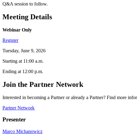
Q&A session to follow.
Meeting Details ​​​​‌ ‍ ​‍​‍‌‍ ‌ ​‍‌‍‍‌‌‍‌ ‌‍‍‌‌‍ ‍​‍​‍​ ‍‍​‍​‍‌ ​ ‌‍​‌‌‍ ‍‌‍‍‌‌ ‌​‌ ‍‌​‍ ‍‌‍‍‌‌‍ ​‍​‍​‍ ​​‍​‍‌‍‍​‌ ​‍‌‍‌‌‌‍‌‍​‍​‍​ ‍‍​‍​‍‌‍‍​‌ ‌​‌ ‌​‌ ​​​ ‍‍​‍ ​‍ ‌‍ ​‌‍ ‌‍​ ‌‍​‌‌‍ ​‌‍‍​‌‍ ‌ ​ ‌ ‌​​ ‍‍​ ​ ​ ​ ​ ​ ​ ​ ​‍ ‌‍‍‌‌‍ ‍‌ ‌​‌‍‌‌‌‍ ‍‌ ‌​​‍ ‌‍‌‌‌‍‌​‌‍‍‌‌ ‌​​‍ ‌‍ ‌‌‍ ‌‍‌​‌‍‌‌​ ‌‌ ​​‌ ​‍‌‍‌‌‌ ​ ‌‍‌‌‌‍ ‍‌ ‌​‌‍​‌‌ ‌​‌‍‍‌‌‍ ‌‍ ‍​ ‍ ‌‍‍‌‌‍‌​​ ‌‌‍‌‍​ ‌‌​ ‍‌​ ​‌​ ​‍‌‍‌‌‌‍​‌​ ‌‌​‍ ‌​ ‌ ​ ‌​‌‍​‌‌‍​‌​‍ ‌​ ‌​​ ​​‌‍​ ‌‍‌​​‍ ‌‌‍​‍‌‍‌‍​ ‍​‌‍​ ​‍ ‌‌‍​ ‌‍‌‌‌‍​ ‌‍‌‌‌‍‌‌​ ​​​ ​‌​ ​‌​ ‌​​ ​‌​ ‍‌‌‍‌​​ ‍ ‌ ‌​‌ ‍‌‌ ​​‌‍‌‌​ ‌‌‍‌‌‌ ‌‍‌‍‌‌‌‍ ‍‌ ‌​​ ‍ ‌ ​​‌‍​‌‌ ‌​‌‍‍​​ ‌‌ ​ ‌‍‌‌‌‍​ ‌ ‌​‌‍‍‌‌‍ ‌‍ ‍‌ ​ ​‍‌‌​ ‌‌‌​​‍‌‌ ‌‍‍ ‌‍‌‌‌ ‍‌​‍‌‌​ ​ ‌​‌​​‍‌‌​ ​ ‌​‌​​‍‌‌​ ​‍​ ​‍‌‍‌​​ ‌‌​ ​‍​ ‌‌‌‍​ ‌‍​‍​ ​‌​ ‍​​ ‌ ​ ​‌​ ‍​​ ​​​‍‌‌​ ​‍​ ​‍​‍‌‌​ ‌‌‌​‌​​‍ ‍‌‍‍​‌‍‌‌‌‍​‌‌‍‌​‌‍‍‌‌‍ ‍‌‍‌ ​ ‌‍​‍‌‍​‌‌ ​ ‌‍‌‌‌‌‌‌‌ ​‍‌‍ ​​ ‌‌‍‍​‌ ‌​‌ ‌​‌ ​​​‍‌‌​ ​ ‌​​‌​‍‌‌​ ​‍‌​‌‍​‍‌‌​ ​‍‌​‌‍‌‍ ​‌‍ ‌‍​ ‌‍​‌‌‍ ​‌‍‍​‌‍ ‌ ​ ‌ ‌​​‍‌‌​ ​ ‌​​‌​ ​ ​ ​ ​ ​ ​ ​ ​‍‌‍‌‍‍‌‌‍‌​​ ‌‌‍‌‍​ ‌‌​ ‍‌​ ​‌​ ​‍‌‍‌‌‌‍​‌​ ‌‌​‍ ‌​ ‌ ​ ‌​‌‍​‌‌‍​‌​‍ ‌​ ‌​​ ​​‌‍​ ‌‍‌​​‍ ‌‌‍​‍‌‍‌‍​ ‍​‌‍​ ​‍ ‌‌‍​ ‌‍‌‌‌‍​ ‌‍‌‌‌‍‌‌​ ​​​ ​‌​ ​‌​ ‌​​ ​‌​ ‍‌‌‍‌​​‍‌‍‌ ‌​‌ ‍‌‌ ​​‌‍‌‌​ ‌‌‍‌‌‌ ‌‍‌‍‌‌‌‍ ‍‌ ‌​​‍‌‍‌ ​​‌‍​‌‌ ‌​‌‍‍​​ ‌‌ ​ ‌‍‌‌‌‍​ ‌ ‌​‌‍‍‌‌‍ ‌‍ ‍‌ ​ ​‍‌‌​ ‌‌‌​​‍‌‌ ‌‍‍ ‌‍‌‌‌ ‍‌​‍‌‌​ ​ ‌​‌​​‍‌‌​ ​ ‌​‌​​‍‌‌​ ​‍​ ​‍‌‍‌​​ ‌‌​ ​‍​ ‌‌‌‍​ ‌‍​‍​ ​‌​ ‍​​ ‌ ​ ​‌​ ‍​​ ​​​‍‌‌​ ​‍​ ​‍​‍‌‌​ ‌‌‌​‌​​‍ ‍‌‍‍​‌‍‌‌‌‍​‌‌‍‌​‌‍‍‌‌‍ ‍‌‍‌ ​‍‌‍‌ ​​‌‍‌‌‌ ​‍‌ ​ ‌ ​​‌‍‌‌‌‍​ ‌ ‌​‌‍‍‌‌ ‌‍‌‍‌‌​ ‌‌ ​​‌ ‌‌‌‍​‍‌‍ ​‌‍‍‌‌ ​ ‌‍‍​‌‍‌‌‌‍‌​​‍​‍‌ ‌
Webinar Only​​​​‌ ‍ ​‍​‍‌‍ ‌ ​‍‌‍‍‌‌‍‌ ‌‍‍‌‌‍ ‍​‍​‍​ ‍‍​‍​‍‌ ​ ‌‍​‌‌‍ ‍‌‍‍‌‌ ‌​‌ ‍‌​‍ ‍‌‍‍‌‌‍ ​‍​‍​‍ ​​‍​‍‌‍‍​‌ ​‍‌‍‌‌‌‍‌‍​‍​‍​ ‍‍​‍​‍‌‍‍​‌ ‌​‌ ‌​‌ ​​​ ‍‍​‍ ​‍ ‌‍ ​‌‍ ‌‍​ ‌‍​‌‌‍ ​‌‍‍​‌‍ ‌ ​ ‌ ‌​​ ‍‍​ ​ ​ ​ ​ ​ ​ ​ ​‍ ‌‍‍‌‌‍ ‍‌ ‌​‌‍‌‌‌‍ ‍‌ ‌​​‍ ‌‍‌‌‌‍‌​‌‍‍‌‌ ‌​​‍ ‌‍ ‌‌‍ ‌‍‌​‌‍‌‌​ ‌‌ ​​‌ ​‍‌‍‌‌‌ ​ ‌‍‌‌‌‍ ‍‌ ‌​‌‍​‌‌ ‌​‌‍‍‌‌‍ ‌‍ ‍​ ‍ ‌‍‍‌‌‍‌​​ ‌‌‍‌‍​ ‌‌​ ‍‌​ ​‌​ ​‍‌‍‌‌‌‍​‌​ ‌‌​‍ ‌​ ‌ ​ ‌​‌‍​‌‌‍​‌​‍ ‌​ ‌​​ ​​‌‍​ ‌‍‌​​‍ ‌‌‍​‍‌‍‌‍​ ‍​‌‍​ ​‍ ‌‌‍​ ‌‍‌‌‌‍​ ‌‍‌‌‌‍‌‌​ ​​​ ​‌​ ​‌​ ‌​​ ​‌​ ‍‌‌‍‌​​ ‍ ‌ ‌​‌ ‍‌‌ ​​‌‍‌‌​ ‌‌‍‌‌‌ ‌‍‌‍‌‌‌‍ ‍‌ ‌​​ ‍ ‌ ​​‌‍​‌‌ ‌​‌‍‍​​ ‌‌ ​ ‌‍‌‌‌‍​ ‌ ‌​‌‍‍‌‌‍ ‌‍ ‍‌ ​ ​‍‌‌​ ‌‌‌​​‍‌‌ ‌‍‍ ‌‍‌‌‌ ‍‌​‍‌‌​ ​ ‌​‌​​‍‌‌​ ​ ‌​‌​​‍‌‌​ ​‍​ ​‍‌‍‌​​ ‌‌​ ​‍​ ‌‌‌‍​ ‌‍​‍​ ​‌​ ‍​​ ‌ ​ ​‌​ ‍​​ ​​​‍‌‌​ ​‍​ ​‍​‍‌‌​ ‌‌‌​‌​​‍ ‍‌‍​ ‌‍ ‌‍ ‍‌ ‌​‌‍‌‌‌‍ ‍‌ ‌​​‍‌‌​ ‌‌‌​​‍‌‌ ‌‍‍ ‌‍‌‌‌ ‍‌​‍‌‌​ ​ ‌​‌​​‍‌‌​ ​ ‌​‌​​‍‌‌​ ​‍​ ​‍​ ​‍​ ‍‌‌‍​‌‌‍​‍‌‍​ ​ ​​​ ‍​‌‍‌​​ ‌‌‌‍‌​‌‍​‍‌‍​‌​‍‌‌​ ​‍​ ​‍​‍‌‌​ ‌‌‌​‌​​‍ ‍‌‍​ ‌‍‍​‌‍‍‌‌‍ ​‌‍‌​‌ ​‍‌‍‌‌‌‍ ‍​‍‌‌​ ‌‌‌​​‍‌‌ ‌‍‍ ‌‍‌‌‌ ‍‌​‍‌‌​ ​ ‌​‌​​‍‌‌​ ​ ‌​‌​​‍‌‌​ ​‍​ ​‍​ ​​​ ​​​ ‌​​ ​​‌‍‌​​ ‌ ​ ‍​‌‍​ ​ ​ ‌‍​‌‌‍‌‌​ ​​​‍‌‌​ ​‍​ ​‍​‍‌‌​ ‌‌‌​‌​​‍ ‍‌ ‌​‌‍‌‌‌ ‍​‌ ‌​​ ‌‍​‍‌‍​‌‌ ​ ‌‍‌‌‌‌‌‌‌ ​‍‌‍ ​​ ‌‌‍‍​‌ ‌​‌ ‌​‌ ​​​‍‌‌​ ​ ‌​​‌​‍‌‌​ ​‍‌​‌‍​‍‌‌​ ​‍‌​‌‍‌‍ ​‌‍ ‌‍​ ‌‍​‌‌‍ ​‌‍‍​‌‍ ‌ ​ ‌ ‌​​‍‌‌​ ​ ‌​​‌​ ​ ​ ​ ​ ​ ​ ​ ​‍‌‍‌‍‍‌‌‍‌​​ ‌‌‍‌‍​ ‌‌​ ‍‌​ ​‌​ ​‍‌‍‌‌‌‍​‌​ ‌‌​‍ ‌​ ‌ ​ ‌​‌‍​‌‌‍​‌​‍ ‌​ ‌​​ ​​‌‍​ ‌‍‌​​‍ ‌‌‍​‍‌‍‌‍​ ‍​‌‍​ ​‍ ‌‌‍​ ‌‍‌‌‌‍​ ‌‍‌‌‌‍‌‌​ ​​​ ​‌​ ​‌​ ‌​​ ​‌​ ‍‌‌‍‌​​‍‌‍‌ ‌​‌ ‍‌‌ ​​‌‍‌‌​ ‌‌‍‌‌‌ ‌‍‌‍‌‌‌‍ ‍‌ ‌​​‍‌‍‌ ​​‌‍​‌‌ ‌​‌‍‍​​ ‌‌ ​ ‌‍‌‌‌‍​ ‌ ‌​‌‍‍‌‌‍ ‌‍ ‍‌ ​ ​‍‌‌​ ‌‌‌​​‍‌‌ ‌‍‍ ‌‍‌‌‌ ‍‌​‍‌‌​ ​ ‌​‌​​‍‌‌​ ​ ‌​‌​​‍‌‌​ ​‍​ ​‍‌‍‌​​ ‌‌​ ​‍​ ‌‌‌‍​ ‌‍​‍​ ​‌​ ‍​​ ‌ ​ ​‌​ ‍​​ ​​​‍‌‌​ ​‍​ ​‍​‍‌‌​ ‌‌‌​‌​​‍ ‍‌‍​ ‌‍ ‌‍ ‍‌ ‌​‌‍‌‌‌‍ ‍‌ ‌​​‍‌‌​ ‌‌‌​​‍‌‌ ‌‍‍ ‌‍‌‌‌ ‍‌​‍‌‌​ ​ ‌​‌​​‍‌‌​ ​ ‌​‌​​‍‌‌​ ​‍​ ​‍​ ​‍​ ‍‌‌‍​‌‌‍​‍‌‍​ ​ ​​​ ‍​‌‍‌​​ ‌‌‌‍‌​‌‍​‍‌‍​‌​‍‌‌​ ​‍​ ​‍​‍‌‌​ ‌‌‌​‌​​‍ ‍‌‍​ ‌‍‍​‌‍‍‌‌‍ ​‌‍‌​‌ ​‍‌‍‌‌‌‍ ‍​‍‌‌​ ‌‌‌​​‍‌‌ ‌‍‍ ‌‍‌‌‌ ‍‌​‍‌‌​ ​ ‌​‌​​‍‌‌​ ​ ‌​‌​​‍‌‌​ ​‍​ ​‍​ ​​​ ​​​ ‌​​ ​​‌‍‌​​ ‌ ​ ‍​‌‍​ ​ ​ ‌‍​‌‌‍‌‌​ ​​​‍‌‌​ ​‍​ ​‍​‍‌‌​ ‌‌‌​‌​​‍ ‍‌ ‌​‌‍‌‌‌ ‍​‌ ‌​​‍‌‍‌ ​​‌‍‌‌‌ ​‍‌ ​ ‌ ​​‌‍‌‌‌‍​ ‌ ‌​‌‍‍‌‌ ‌‍‌‍‌‌​ ‌‌ ​​‌ ‌‌‌‍​‍‌‍ ​‌‍‍‌‌ ​ ‌‍‍​‌‍‌‌‌‍‌​​‍​‍‌ ‌
Register​​​​‌ ‍ ​‍​‍‌‍ ‌ ​‍‌‍‍‌‌‍‌ ‌‍‍‌‌‍ ‍​‍​‍​ ‍‍​‍​‍‌ ​ ‌‍​‌‌‍ ‍‌‍‍‌‌ ‌​‌ ‍‌​‍ ‍‌‍‍‌‌‍ ​‍​‍​‍ ​​‍​‍‌‍‍​‌ ​‍‌‍‌‌‌‍‌‍​‍​‍​ ‍‍​‍​‍‌‍‍​‌ ‌​‌ ‌​‌ ​​​ ‍‍​‍ ​‍ ‌‍ ​‌‍ ‌‍​ ‌‍​‌‌‍ ​‌‍‍​‌‍ ‌ ​ ‌ ‌​​ ‍‍​ ​ ​ ​ ​ ​ ​ ​ ​‍ ‌‍‍‌‌‍ ‍‌ ‌​‌‍‌‌‌‍ ‍‌ ‌​​‍ ‌‍‌‌‌‍‌​‌‍‍‌‌ ‌​​‍ ‌‍ ‌‌‍ ‌‍‌​‌‍‌‌​ ‌‌ ​​‌ ​‍‌‍‌‌‌ ​ ‌‍‌‌‌‍ ‍‌ ‌​‌‍​‌‌ ‌​‌‍‍‌‌‍ ‌‍ ‍​ ‍ ‌‍‍‌‌‍‌​​ ‌‌‍‌‍​ ‌‌​ ‍‌​ ​‌​ ​‍‌‍‌‌‌‍​‌​ ‌‌​‍ ‌​ ‌ ​ ‌​‌‍​‌‌‍​‌​‍ ‌​ ‌​​ ​​‌‍​ ‌‍‌​​‍ ‌‌‍​‍‌‍‌‍​ ‍​‌‍​ ​‍ ‌‌‍​ ‌‍‌‌‌‍​ ‌‍‌‌‌‍‌‌​ ​​​ ​‌​ ​‌​ ‌​​ ​‌​ ‍‌‌‍‌​​ ‍ ‌ ‌​‌ ‍‌‌ ​​‌‍‌‌​ ‌‌‍‌‌‌ ‌‍‌‍‌‌‌‍ ‍‌ ‌​​ ‍ ‌ ​​‌‍​‌‌ ‌​‌‍‍​​ ‌‌ ​ ‌‍‌‌‌‍​ ‌ ‌​‌‍‍‌‌‍ ‌‍ ‍‌ ​ ​‍‌‌​ ‌‌‌​​‍‌‌ ‌‍‍ ‌‍‌‌‌ ‍‌​‍‌‌​ ​ ‌​‌​​‍‌‌​ ​ ‌​‌​​‍‌‌​ ​‍​ ​‍‌‍‌​​ ‌‌​ ​‍​ ‌‌‌‍​ ‌‍​‍​ ​‌​ ‍​​ ‌ ​ ​‌​ ‍​​ ​​​‍‌‌​ ​‍​ ​‍​‍‌‌​ ‌‌‌​‌​​‍ ‍‌‍​ ‌‍ ‌‍ ‍‌ ‌​‌‍‌‌‌‍ ‍‌ ‌​​‍‌‌​ ‌‌‌​​‍‌‌ ‌‍‍ ‌‍‌‌‌ ‍‌​‍‌‌​ ​ ‌​‌​​‍‌‌​ ​ ‌​‌​​‍‌‌​ ​‍​ ​‍‌‍‌​​ ​ ‌‍​‍‌‍‌‍‌‍‌‌‌‍​ ‌‍​‌​ ​​​ ​​​ ​‍‌‍​‍​ ​ ​‍‌‌​ ​‍​ ​‍​‍‌‌​ ‌‌‌​‌​​‍ ‍‌ ‌​‌‍‌‌‌ ‍​‌ ‌​​ ‌‍​‍‌‍​‌‌ ​ ‌‍‌‌‌‌‌‌‌ ​‍‌‍ ​​ ‌‌‍‍​‌ ‌​‌ ‌​‌ ​​​‍‌‌​ ​ ‌​​‌​‍‌‌​ ​‍‌​‌‍​‍‌‌​ ​‍‌​‌‍‌‍ ​‌‍ ‌‍​ ‌‍​‌‌‍ ​‌‍‍​‌‍ ‌ ​ ‌ ‌​​‍‌‌​ ​ ‌​​‌​ ​ ​ ​ ​ ​ ​ ​ ​‍‌‍‌‍‍‌‌‍‌​​ ‌‌‍‌‍​ ‌‌​ ‍‌​ ​‌​ ​‍‌‍‌‌‌‍​‌​ ‌‌​‍ ‌​ ‌ ​ ‌​‌‍​‌‌‍​‌​‍ ‌​ ‌​​ ​​‌‍​ ‌‍‌​​‍ ‌‌‍​‍‌‍‌‍​ ‍​‌‍​ ​‍ ‌‌‍​ ‌‍‌‌‌‍​ ‌‍‌‌‌‍‌‌​ ​​​ ​‌​ ​‌​ ‌​​ ​‌​ ‍‌‌‍‌​​‍‌‍‌ ‌​‌ ‍‌‌ ​​‌‍‌‌​ ‌‌‍‌‌‌ ‌‍‌‍‌‌‌‍ ‍‌ ‌​​‍‌‍‌ ​​‌‍​‌‌ ‌​‌‍‍​​ ‌‌ ​ ‌‍‌‌‌‍​ ‌ ‌​‌‍‍‌‌‍ ‌‍ ‍‌ ​ ​‍‌‌​ ‌‌‌​​‍‌‌ ‌‍‍ ‌‍‌‌‌ ‍‌​‍‌‌​ ​ ‌​‌​​‍‌‌​ ​ ‌​‌​​‍‌‌​ ​‍​ ​‍‌‍‌​​ ‌‌​ ​‍​ ‌‌‌‍​ ‌‍​‍​ ​‌​ ‍​​ ‌ ​ ​‌​ ‍​​ ​​​‍‌‌​ ​‍​ ​‍​‍‌‌​ ‌‌‌​‌​​‍ ‍‌‍​ ‌‍ ‌‍ ‍‌ ‌​‌‍‌‌‌‍ ‍‌ ‌​​‍‌‌​ ‌‌‌​​‍‌‌ ‌‍‍ ‌‍‌‌‌ ‍‌​‍‌‌​ ​ ‌​‌​​‍‌‌​ ​ ‌​‌​​‍‌‌​ ​‍​ ​‍‌‍‌​​ ​ ‌‍​‍‌‍‌‍‌‍‌‌‌‍​ ‌‍​‌​ ​​​ ​​​ ​‍‌‍​‍​ ​ ​‍‌‌​ ​‍​ ​‍​‍‌‌​ ‌‌‌​‌​​‍ ‍‌ ‌​‌‍‌‌‌ ‍​‌ ‌​​‍‌‍‌ ​​‌‍‌‌‌ ​‍‌ ​ ‌ ​​‌‍‌‌‌‍​ ‌ ‌​‌‍‍‌‌ ‌‍‌‍‌‌​ ‌‌ ​​‌ ‌‌‌‍​‍‌‍ ​‌‍‍‌‌ ​ ‌‍‍​‌‍‌‌‌‍‌​​‍​‍‌ ‌
Tuesday, June 9, 2026​​​​‌ ‍ ​‍​‍‌‍ ‌ ​‍‌‍‍‌‌‍‌ ‌‍‍‌‌‍ ‍​‍​‍​ ‍‍​‍​‍‌ ​ ‌‍​‌‌‍ ‍‌‍‍‌‌ ‌​‌ ‍‌​‍ ‍‌‍‍‌‌‍ ​‍​‍​‍ ​​‍​‍‌‍‍​‌ ​‍‌‍‌‌‌‍‌‍​‍​‍​ ‍‍​‍​‍‌‍‍​‌ ‌​‌ ‌​‌ ​​​ ‍‍​‍ ​‍ ‌‍ ​‌‍ ‌‍​ ‌‍​‌‌‍ ​‌‍‍​‌‍ ‌ ​ ‌ ‌​​ ‍‍​ ​ ​ ​ ​ ​ ​ ​ ​‍ ‌‍‍‌‌‍ ‍‌ ‌​‌‍‌‌‌‍ ‍‌ ‌​​‍ ‌‍‌‌‌‍‌​‌‍‍‌‌ ‌​​‍ ‌‍ ‌‌‍ ‌‍‌​‌‍‌‌​ ‌‌ ​​‌ ​‍‌‍‌‌‌ ​ ‌‍‌‌‌‍ ‍‌ ‌​‌‍​‌‌ ‌​‌‍‍‌‌‍ ‌‍ ‍​ ‍ ‌‍‍‌‌‍‌​​ ‌‌‍‌‍​ ‌‌​ ‍‌​ ​‌​ ​‍‌‍‌‌‌‍​‌​ ‌‌​‍ ‌​ ‌ ​ ‌​‌‍​‌‌‍​‌​‍ ‌​ ‌​​ ​​‌‍​ ‌‍‌​​‍ ‌‌‍​‍‌‍‌‍​ ‍​‌‍​ ​‍ ‌‌‍​ ‌‍‌‌‌‍​ ‌‍‌‌‌‍‌‌​ ​​​ ​‌​ ​‌​ ‌​​ ​‌​ ‍‌‌‍‌​​ ‍ ‌ ‌​‌ ‍‌‌ ​​‌‍‌‌​ ‌‌‍‌‌‌ ‌‍‌‍‌‌‌‍ ‍‌ ‌​​ ‍ ‌ ​​‌‍​‌‌ ‌​‌‍‍​​ ‌‌ ​ ‌‍‌‌‌‍​ ‌ ‌​‌‍‍‌‌‍ ‌‍ ‍‌ ​ ​‍‌‌​ ‌‌‌​​‍‌‌ ‌‍‍ ‌‍‌‌‌ ‍‌​‍‌‌​ ​ ‌​‌​​‍‌‌​ ​ ‌​‌​​‍‌‌​ ​‍​ ​‍‌‍‌​​ ‌‌​ ​‍​ ‌‌‌‍​ ‌‍​‍​ ​‌​ ‍​​ ‌ ​ ​‌​ ‍​​ ​​​‍‌‌​ ​‍​ ​‍​‍‌‌​ ‌‌‌​‌​​‍ ‍‌‍​ ‌‍ ‌‍ ‍‌ ‌​‌‍‌‌‌‍ ‍‌ ‌​​‍‌‌​ ‌‌‌​​‍‌‌ ‌‍‍ ‌‍‌‌‌ ‍‌​‍‌‌​ ​ ‌​‌​​‍‌‌​ ​ ‌​‌​​‍‌‌​ ​‍​ ​‍‌‍‌‌​ ​​​ ‌​​ ​ ‌‍​‌​ ​‌‌‍​‌‌‍‌‌​ ​ ‌‍‌​​ ‌‌​ ‌​​‍‌‌​ ​‍​ ​‍​‍‌‌​ ‌‌‌​‌​​‍ ‍‌‍​ ‌‍‍​‌‍‍‌‌‍ ​‌‍‌​‌ ​‍‌‍‌‌‌‍ ‍​‍‌‌​ ‌‌‌​​‍‌‌ ‌‍‍ ‌‍‌‌‌ ‍‌​‍‌‌​ ​ ‌​‌​​‍‌‌​ ​ ‌​‌​​‍‌‌​ ​‍​ ​‍​ ​‍‌‍​‍​ ​ ​ ‌ ​ ‌‍​ ‌​​ ‌ ‌‍​‌‌‍‌‍‌‍‌​​ ‌‍​ ‌‌​‍‌‌​ ​‍​ ​‍​‍‌‌​ ‌‌‌​‌​​‍ ‍‌ ‌​‌‍‌‌‌ ‍​‌ ‌​​ ‌‍​‍‌‍​‌‌ ​ ‌‍‌‌‌‌‌‌‌ ​‍‌‍ ​​ ‌‌‍‍​‌ ‌​‌ ‌​‌ ​​​‍‌‌​ ​ ‌​​‌​‍‌‌​ ​‍‌​‌‍​‍‌‌​ ​‍‌​‌‍‌‍ ​‌‍ ‌‍​ ‌‍​‌‌‍ ​‌‍‍​‌‍ ‌ ​ ‌ ‌​​‍‌‌​ ​ ‌​​‌​ ​ ​ ​ ​ ​ ​ ​ ​‍‌‍‌‍‍‌‌‍‌​​ ‌‌‍‌‍​ ‌‌​ ‍‌​ ​‌​ ​‍‌‍‌‌‌‍​‌​ ‌‌​‍ ‌​ ‌ ​ ‌​‌‍​‌‌‍​‌​‍ ‌​ ‌​​ ​​‌‍​ ‌‍‌​​‍ ‌‌‍​‍‌‍‌‍​ ‍​‌‍​ ​‍ ‌‌‍​ ‌‍‌‌‌‍​ ‌‍‌‌‌‍‌‌​ ​​​ ​‌​ ​‌​ ‌​​ ​‌​ ‍‌‌‍‌​​‍‌‍‌ ‌​‌ ‍‌‌ ​​‌‍‌‌​ ‌‌‍‌‌‌ ‌‍‌‍‌‌‌‍ ‍‌ ‌​​‍‌‍‌ ​​‌‍​‌‌ ‌​‌‍‍​​ ‌‌ ​ ‌‍‌‌‌‍​ ‌ ‌​‌‍‍‌‌‍ ‌‍ ‍‌ ​ ​‍‌‌​ ‌‌‌​​‍‌‌ ‌‍‍ ‌‍‌‌‌ ‍‌​‍‌‌​ ​ ‌​‌​​‍‌‌​ ​ ‌​‌​​‍‌‌​ ​‍​ ​‍‌‍‌​​ ‌‌​ ​‍​ ‌‌‌‍​ ‌‍​‍​ ​‌​ ‍​​ ‌ ​ ​‌​ ‍​​ ​​​‍‌‌​ ​‍​ ​‍​‍‌‌​ ‌‌‌​‌​​‍ ‍‌‍​ ‌‍ ‌‍ ‍‌ ‌​‌‍‌‌‌‍ ‍‌ ‌​​‍‌‌​ ‌‌‌​​‍‌‌ ‌‍‍ ‌‍‌‌‌ ‍‌​‍‌‌​ ​ ‌​‌​​‍‌‌​ ​ ‌​‌​​‍‌‌​ ​‍​ ​‍‌‍‌‌​ ​​​ ‌​​ ​ ‌‍​‌​ ​‌‌‍​‌‌‍‌‌​ ​ ‌‍‌​​ ‌‌​ ‌​​‍‌‌​ ​‍​ ​‍​‍‌‌​ ‌‌‌​‌​​‍ ‍‌‍​ ‌‍‍​‌‍‍‌‌‍ ​‌‍‌​‌ ​‍‌‍‌‌‌‍ ‍​‍‌‌​ ‌‌‌​​‍‌‌ ‌‍‍ ‌‍‌‌‌ ‍‌​‍‌‌​ ​ ‌​‌​​‍‌‌​ ​ ‌​‌​​‍‌‌​ ​‍​ ​‍​ ​‍‌‍​‍​ ​ ​ ‌ ​ ‌‍​ ‌​​ ‌ ‌‍​‌‌‍‌‍‌‍‌​​ ‌‍​ ‌‌​‍‌‌​ ​‍​ ​‍​‍‌‌​ ‌‌‌​‌​​‍ ‍‌ ‌​‌‍‌‌‌ ‍​‌ ‌​​‍‌‍‌ ​​‌‍‌‌‌ ​‍‌ ​ ‌ ​​‌‍‌‌‌‍​ ‌ ‌​‌‍‍‌‌ ‌‍‌‍‌‌​ ‌‌ ​​‌ ‌‌‌‍​‍‌‍ ​‌‍‍‌‌ ​ ‌‍‍​‌‍‌‌‌‍‌​​‍​‍‌ ‌
Starting at 11:00 a.m.​​​​‌ ‍ ​‍​‍‌‍ ‌ ​‍‌‍‍‌‌‍‌ ‌‍‍‌‌‍ ‍​‍​‍​ ‍‍​‍​‍‌ ​ ‌‍​‌‌‍ ‍‌‍‍‌‌ ‌​‌ ‍‌​‍ ‍‌‍‍‌‌‍ ​‍​‍​‍ ​​‍​‍‌‍‍​‌ ​‍‌‍‌‌‌‍‌‍​‍​‍​ ‍‍​‍​‍‌‍‍​‌ ‌​‌ ‌​‌ ​​​ ‍‍​‍ ​‍ ‌‍ ​‌‍ ‌‍​ ‌‍​‌‌‍ ​‌‍‍​‌‍ ‌ ​ ‌ ‌​​ ‍‍​ ​ ​ ​ ​ ​ ​ ​ ​‍ ‌‍‍‌‌‍ ‍‌ ‌​‌‍‌‌‌‍ ‍‌ ‌​​‍ ‌‍‌‌‌‍‌​‌‍‍‌‌ ‌​​‍ ‌‍ ‌‌‍ ‌‍‌​‌‍‌‌​ ‌‌ ​​‌ ​‍‌‍‌‌‌ ​ ‌‍‌‌‌‍ ‍‌ ‌​‌‍​‌‌ ‌​‌‍‍‌‌‍ ‌‍ ‍​ ‍ ‌‍‍‌‌‍‌​​ ‌‌‍‌‍​ ‌‌​ ‍‌​ ​‌​ ​‍‌‍‌‌‌‍​‌​ ‌‌​‍ ‌​ ‌ ​ ‌​‌‍​‌‌‍​‌​‍ ‌​ ‌​​ ​​‌‍​ ‌‍‌​​‍ ‌‌‍​‍‌‍‌‍​ ‍​‌‍​ ​‍ ‌‌‍​ ‌‍‌‌‌‍​ ‌‍‌‌‌‍‌‌​ ​​​ ​‌​ ​‌​ ‌​​ ​‌​ ‍‌‌‍‌​​ ‍ ‌ ‌​‌ ‍‌‌ ​​‌‍‌‌​ ‌‌‍‌‌‌ ‌‍‌‍‌‌‌‍ ‍‌ ‌​​ ‍ ‌ ​​‌‍​‌‌ ‌​‌‍‍​​ ‌‌ ​ ‌‍‌‌‌‍​ ‌ ‌​‌‍‍‌‌‍ ‌‍ ‍‌ ​ ​‍‌‌​ ‌‌‌​​‍‌‌ ‌‍‍ ‌‍‌‌‌ ‍‌​‍‌‌​ ​ ‌​‌​​‍‌‌​ ​ ‌​‌​​‍‌‌​ ​‍​ ​‍‌‍‌​​ ‌‌​ ​‍​ ‌‌‌‍​ ‌‍​‍​ ​‌​ ‍​​ ‌ ​ ​‌​ ‍​​ ​​​‍‌‌​ ​‍​ ​‍​‍‌‌​ ‌‌‌​‌​​‍ ‍‌‍​ ‌‍ ‌‍ ‍‌ ‌​‌‍‌‌‌‍ ‍‌ ‌​​‍‌‌​ ‌‌‌​​‍‌‌ ‌‍‍ ‌‍‌‌‌ ‍‌​‍‌‌​ ​ ‌​‌​​‍‌‌​ ​ ‌​‌​​‍‌‌​ ​‍​ ​‍‌‍‌​​ ‌‍‌‍​‍‌‍‌​​ ​‍‌‍​‌‌‍‌‌​ ​ ‌‍​ ​ ‌​​ ​‌​ ‌‍​‍‌‌​ ​‍​ ​‍​‍‌‌​ ‌‌‌​‌​​‍ ‍‌‍​ ‌‍‍​‌‍‍‌‌‍ ​‌‍‌​‌ ​‍‌‍‌‌‌‍ ‍​‍‌‌​ ‌‌‌​​‍‌‌ ‌‍‍ ‌‍‌‌‌ ‍‌​‍‌‌​ ​ ‌​‌​​‍‌‌​ ​ ‌​‌​​‍‌‌​ ​‍​ ​‍​ ‌ ‌‍​‍​ ‌‌​ ‌‌‌‍‌​​ ‌‍‌‍‌‌‌‍‌‍​ ​ ​ ​‌​ ​‌​ ‌‌​‍‌‌​ ​‍​ ​‍​‍‌‌​ ‌‌‌​‌​​‍ ‍‌ ‌​‌‍‌‌‌ ‍​‌ ‌​​ ‌‍​‍‌‍​‌‌ ​ ‌‍‌‌‌‌‌‌‌ ​‍‌‍ ​​ ‌‌‍‍​‌ ‌​‌ ‌​‌ ​​​‍‌‌​ ​ ‌​​‌​‍‌‌​ ​‍‌​‌‍​‍‌‌​ ​‍‌​‌‍‌‍ ​‌‍ ‌‍​ ‌‍​‌‌‍ ​‌‍‍​‌‍ ‌ ​ ‌ ‌​​‍‌‌​ ​ ‌​​‌​ ​ ​ ​ ​ ​ ​ ​ ​‍‌‍‌‍‍‌‌‍‌​​ ‌‌‍‌‍​ ‌‌​ ‍‌​ ​‌​ ​‍‌‍‌‌‌‍​‌​ ‌‌​‍ ‌​ ‌ ​ ‌​‌‍​‌‌‍​‌​‍ ‌​ ‌​​ ​​‌‍​ ‌‍‌​​‍ ‌‌‍​‍‌‍‌‍​ ‍​‌‍​ ​‍ ‌‌‍​ ‌‍‌‌‌‍​ ‌‍‌‌‌‍‌‌​ ​​​ ​‌​ ​‌​ ‌​​ ​‌​ ‍‌‌‍‌​​‍‌‍‌ ‌​‌ ‍‌‌ ​​‌‍‌‌​ ‌‌‍‌‌‌ ‌‍‌‍‌‌‌‍ ‍‌ ‌​​‍‌‍‌ ​​‌‍​‌‌ ‌​‌‍‍​​ ‌‌ ​ ‌‍‌‌‌‍​ ‌ ‌​‌‍‍‌‌‍ ‌‍ ‍‌ ​ ​‍‌‌​ ‌‌‌​​‍‌‌ ‌‍‍ ‌‍‌‌‌ ‍‌​‍‌‌​ ​ ‌​‌​​‍‌‌​ ​ ‌​‌​​‍‌‌​ ​‍​ ​‍‌‍‌​​ ‌‌​ ​‍​ ‌‌‌‍​ ‌‍​‍​ ​‌​ ‍​​ ‌ ​ ​‌​ ‍​​ ​​​‍‌‌​ ​‍​ ​‍​‍‌‌​ ‌‌‌​‌​​‍ ‍‌‍​ ‌‍ ‌‍ ‍‌ ‌​‌‍‌‌‌‍ ‍‌ ‌​​‍‌‌​ ‌‌‌​​‍‌‌ ‌‍‍ ‌‍‌‌‌ ‍‌​‍‌‌​ ​ ‌​‌​​‍‌‌​ ​ ‌​‌​​‍‌‌​ ​‍​ ​‍‌‍‌​​ ‌‍‌‍​‍‌‍‌​​ ​‍‌‍​‌‌‍‌‌​ ​ ‌‍​ ​ ‌​​ ​‌​ ‌‍​‍‌‌​ ​‍​ ​‍​‍‌‌​ ‌‌‌​‌​​‍ ‍‌‍​ ‌‍‍​‌‍‍‌‌‍ ​‌‍‌​‌ ​‍‌‍‌‌‌‍ ‍​‍‌‌​ ‌‌‌​​‍‌‌ ‌‍‍ ‌‍‌‌‌ ‍‌​‍‌‌​ ​ ‌​‌​​‍‌‌​ ​ ‌​‌​​‍‌‌​ ​‍​ ​‍​ ‌ ‌‍​‍​ ‌‌​ ‌‌‌‍‌​​ ‌‍‌‍‌‌‌‍‌‍​ ​ ​ ​‌​ ​‌​ ‌‌​‍‌‌​ ​‍​ ​‍​‍‌‌​ ‌‌‌​‌​​‍ ‍‌ ‌​‌‍‌‌‌ ‍​‌ ‌​​‍‌‍‌ ​​‌‍‌‌‌ ​‍‌ ​ ‌ ​​‌‍‌‌‌‍​ ‌ ‌​‌‍‍‌‌ ‌‍‌‍‌‌​ ‌‌ ​​‌ ‌‌‌‍​‍‌‍ ​‌‍‍‌‌ ​ ‌‍‍​‌‍‌‌‌‍‌​​‍​‍‌ ‌
Ending at 12:00 p.m.​​​​‌ ‍ ​‍​‍‌‍ ‌ ​‍‌‍‍‌‌‍‌ ‌‍‍‌‌‍ ‍​‍​‍​ ‍‍​‍​‍‌ ​ ‌‍​‌‌‍ ‍‌‍‍‌‌ ‌​‌ ‍‌​‍ ‍‌‍‍‌‌‍ ​‍​‍​‍ ​​‍​‍‌‍‍​‌ ​‍‌‍‌‌‌‍‌‍​‍​‍​ ‍‍​‍​‍‌‍‍​‌ ‌​‌ ‌​‌ ​​​ ‍‍​‍ ​‍ ‌‍ ​‌‍ ‌‍​ ‌‍​‌‌‍ ​‌‍‍​‌‍ ‌ ​ ‌ ‌​​ ‍‍​ ​ ​ ​ ​ ​ ​ ​ ​‍ ‌‍‍‌‌‍ ‍‌ ‌​‌‍‌‌‌‍ ‍‌ ‌​​‍ ‌‍‌‌‌‍‌​‌‍‍‌‌ ‌​​‍ ‌‍ ‌‌‍ ‌‍‌​‌‍‌‌​ ‌‌ ​​‌ ​‍‌‍‌‌‌ ​ ‌‍‌‌‌‍ ‍‌ ‌​‌‍​‌‌ ‌​‌‍‍‌‌‍ ‌‍ ‍​ ‍ ‌‍‍‌‌‍‌​​ ‌‌‍‌‍​ ‌‌​ ‍‌​ ​‌​ ​‍‌‍‌‌‌‍​‌​ ‌‌​‍ ‌​ ‌ ​ ‌​‌‍​‌‌‍​‌​‍ ‌​ ‌​​ ​​‌‍​ ‌‍‌​​‍ ‌‌‍​‍‌‍‌‍​ ‍​‌‍​ ​‍ ‌‌‍​ ‌‍‌‌‌‍​ ‌‍‌‌‌‍‌‌​ ​​​ ​‌​ ​‌​ ‌​​ ​‌​ ‍‌‌‍‌​​ ‍ ‌ ‌​‌ ‍‌‌ ​​‌‍‌‌​ ‌‌‍‌‌‌ ‌‍‌‍‌‌‌‍ ‍‌ ‌​​ ‍ ‌ ​​‌‍​‌‌ ‌​‌‍‍​​ ‌‌ ​ ‌‍‌‌‌‍​ ‌ ‌​‌‍‍‌‌‍ ‌‍ ‍‌ ​ ​‍‌‌​ ‌‌‌​​‍‌‌ ‌‍‍ ‌‍‌‌‌ ‍‌​‍‌‌​ ​ ‌​‌​​‍‌‌​ ​ ‌​‌​​‍‌‌​ ​‍​ ​‍‌‍‌​​ ‌‌​ ​‍​ ‌‌‌‍​ ‌‍​‍​ ​‌​ ‍​​ ‌ ​ ​‌​ ‍​​ ​​​‍‌‌​ ​‍​ ​‍​‍‌‌​ ‌‌‌​‌​​‍ ‍‌‍​ ‌‍ ‌‍ ‍‌ ‌​‌‍‌‌‌‍ ‍‌ ‌​​‍‌‌​ ‌‌‌​​‍‌‌ ‌‍‍ ‌‍‌‌‌ ‍‌​‍‌‌​ ​ ‌​‌​​‍‌‌​ ​ ‌​‌​​‍‌‌​ ​‍​ ​‍​ ‌ ​ ‍​​ ‌​​ ​‌​ ​​​ ​‍‌‍‌​‌‍​‌​ ‍​​ ‌‍‌‍‌‌​ ​‍​‍‌‌​ ​‍​ ​‍​‍‌‌​ ‌‌‌​‌​​‍ ‍‌‍​ ‌‍‍​‌‍‍‌‌‍ ​‌‍‌​‌ ​‍‌‍‌‌‌‍ ‍​‍‌‌​ ‌‌‌​​‍‌‌ ‌‍‍ ‌‍‌‌‌ ‍‌​‍‌‌​ ​ ‌​‌​​‍‌‌​ ​ ‌​‌​​‍‌‌​ ​‍​ ​‍‌‍​ ​ ‌​​ ‍​‌‍‌‌​ ‌‍​ ​​​ ‍‌​ ‍​​ ‌​​ ‌‍​ ‌‌​ ‌‍​‍‌‌​ ​‍​ ​‍​‍‌‌​ ‌‌‌​‌​​‍ ‍‌ ‌​‌‍‌‌‌ ‍​‌ ‌​​ ‌‍​‍‌‍​‌‌ ​ ‌‍‌‌‌‌‌‌‌ ​‍‌‍ ​​ ‌‌‍‍​‌ ‌​‌ ‌​‌ ​​​‍‌‌​ ​ ‌​​‌​‍‌‌​ ​‍‌​‌‍​‍‌‌​ ​‍‌​‌‍‌‍ ​‌‍ ‌‍​ ‌‍​‌‌‍ ​‌‍‍​‌‍ ‌ ​ ‌ ‌​​‍‌‌​ ​ ‌​​‌​ ​ ​ ​ ​ ​ ​ ​ ​‍‌‍‌‍‍‌‌‍‌​​ ‌‌‍‌‍​ ‌‌​ ‍‌​ ​‌​ ​‍‌‍‌‌‌‍​‌​ ‌‌​‍ ‌​ ‌ ​ ‌​‌‍​‌‌‍​‌​‍ ‌​ ‌​​ ​​‌‍​ ‌‍‌​​‍ ‌‌‍​‍‌‍‌‍​ ‍​‌‍​ ​‍ ‌‌‍​ ‌‍‌‌‌‍​ ‌‍‌‌‌‍‌‌​ ​​​ ​‌​ ​‌​ ‌​​ ​‌​ ‍‌‌‍‌​​‍‌‍‌ ‌​‌ ‍‌‌ ​​‌‍‌‌​ ‌‌‍‌‌‌ ‌‍‌‍‌‌‌‍ ‍‌ ‌​​‍‌‍‌ ​​‌‍​‌‌ ‌​‌‍‍​​ ‌‌ ​ ‌‍‌‌‌‍​ ‌ ‌​‌‍‍‌‌‍ ‌‍ ‍‌ ​ ​‍‌‌​ ‌‌‌​​‍‌‌ ‌‍‍ ‌‍‌‌‌ ‍‌​‍‌‌​ ​ ‌​‌​​‍‌‌​ ​ ‌​‌​​‍‌‌​ ​‍​ ​‍‌‍‌​​ ‌‌​ ​‍​ ‌‌‌‍​ ‌‍​‍​ ​‌​ ‍​​ ‌ ​ ​‌​ ‍​​ ​​​‍‌‌​ ​‍​ ​‍​‍‌‌​ ‌‌‌​‌​​‍ ‍‌‍​ ‌‍ ‌‍ ‍‌ ‌​‌‍‌‌‌‍ ‍‌ ‌​​‍‌‌​ ‌‌‌​​‍‌‌ ‌‍‍ ‌‍‌‌‌ ‍‌​‍‌‌​ ​ ‌​‌​​‍‌‌​ ​ ‌​‌​​‍‌‌​ ​‍​ ​‍​ ‌ ​ ‍​​ ‌​​ ​‌​ ​​​ ​‍‌‍‌​‌‍​‌​ ‍​​ ‌‍‌‍‌‌​ ​‍​‍‌‌​ ​‍​ ​‍​‍‌‌​ ‌‌‌​‌​​‍ ‍‌‍​ ‌‍‍​‌‍‍‌‌‍ ​‌‍‌​‌ ​‍‌‍‌‌‌‍ ‍​‍‌‌​ ‌‌‌​​‍‌‌ ‌‍‍ ‌‍‌‌‌ ‍‌​‍‌‌​ ​ ‌​‌​​‍‌‌​ ​ ‌​‌​​‍‌‌​ ​‍​ ​‍‌‍​ ​ ‌​​ ‍​‌‍‌‌​ ‌‍​ ​​​ ‍‌​ ‍​​ ‌​​ ‌‍​ ‌‌​ ‌‍​‍‌‌​ ​‍​ ​‍​‍‌‌​ ‌‌‌​‌​​‍ ‍‌ ‌​‌‍‌‌‌ ‍​‌ ‌​​‍‌‍‌ ​​‌‍‌‌‌ ​‍‌ ​ ‌ ​​‌‍‌‌‌‍​ ‌ ‌​‌‍‍‌‌ ‌‍‌‍‌‌​ ‌‌ ​​‌ ‌‌‌‍​‍‌‍ ​‌‍‍‌‌ ​ ‌‍‍​‌‍‌‌‌‍‌​​‍​‍‌ ‌
Join the Partner Network​​​​‌ ‍ ​‍​‍‌‍ ‌ ​‍‌‍‍‌‌‍‌ ‌‍‍‌‌‍ ‍​‍​‍​ ‍‍​‍​‍‌ ​ ‌‍​‌‌‍ ‍‌‍‍‌‌ ‌​‌ ‍‌​‍ ‍‌‍‍‌‌‍ ​‍​‍​‍ ​​‍​‍‌‍‍​‌ ​‍‌‍‌‌‌‍‌‍​‍​‍​ ‍‍​‍​‍‌‍‍​‌ ‌​‌ ‌​‌ ​​​ ‍‍​‍ ​‍ ‌‍ ​‌‍ ‌‍​ ‌‍​‌‌‍ ​‌‍‍​‌‍ ‌ ​ ‌ ‌​​ ‍‍​ ​ ​ ​ ​ ​ ​ ​ ​‍ ‌‍‍‌‌‍ ‍‌ ‌​‌‍‌‌‌‍ ‍‌ ‌​​‍ ‌‍‌‌‌‍‌​‌‍‍‌‌ ‌​​‍ ‌‍ ‌‌‍ ‌‍‌​‌‍‌‌​ ‌‌ ​​‌ ​‍‌‍‌‌‌ ​ ‌‍‌‌‌‍ ‍‌ ‌​‌‍​‌‌ ‌​‌‍‍‌‌‍ ‌‍ ‍​ ‍ ‌‍‍‌‌‍‌​​ ‌‌‍‌‍​ ‌‌​ ‍‌​ ​‌​ ​‍‌‍‌‌‌‍​‌​ ‌‌​‍ ‌​ ‌ ​ ‌​‌‍​‌‌‍​‌​‍ ‌​ ‌​​ ​​‌‍​ ‌‍‌​​‍ ‌‌‍​‍‌‍‌‍​ ‍​‌‍​ ​‍ ‌‌‍​ ‌‍‌‌‌‍​ ‌‍‌‌‌‍‌‌​ ​​​ ​‌​ ​‌​ ‌​​ ​‌​ ‍‌‌‍‌​​ ‍ ‌ ‌​‌ ‍‌‌ ​​‌‍‌‌​ ‌‌‍‌‌‌ ‌‍‌‍‌‌‌‍ ‍‌ ‌​​ ‍ ‌ ​​‌‍​‌‌ ‌​‌‍‍​​ ‌‌ ​ ‌‍‌‌‌‍​ ‌ ‌​‌‍‍‌‌‍ ‌‍ ‍‌ ​ ​‍‌‌​ ‌‌‌​​‍‌‌ ‌‍‍ ‌‍‌‌‌ ‍‌​‍‌‌​ ​ ‌​‌​​‍‌‌​ ​ ‌​‌​​‍‌‌​ ​‍​ ​‍‌‍​‌‌‍​‍‌‍‌​‌‍​‍​ ​ ​ ​‍‌‍​‍‌‍​‍​ ‍‌‌‍​ ​ ‍​​ ‍​​‍‌‌​ ​‍​ ​‍​‍‌‌​ ‌‌‌​‌​​‍ ‍‌‍‍​‌‍‌‌‌‍​‌‌‍‌​‌‍‍‌‌‍ ‍‌‍‌ ​ ‌‍​‍‌‍​‌‌ ​ ‌‍‌‌‌‌‌‌‌ ​‍‌‍ ​​ ‌‌‍‍​‌ ‌​‌ ‌​‌ ​​​‍‌‌​ ​ ‌​​‌​‍‌‌​ ​‍‌​‌‍​‍‌‌​ ​‍‌​‌‍‌‍ ​‌‍ ‌‍​ ‌‍​‌‌‍ ​‌‍‍​‌‍ ‌ ​ ‌ ‌​​‍‌‌​ ​ ‌​​‌​ ​ ​ ​ ​ ​ ​ ​ ​‍‌‍‌‍‍‌‌‍‌​​ ‌‌‍‌‍​ ‌‌​ ‍‌​ ​‌​ ​‍‌‍‌‌‌‍​‌​ ‌‌​‍ ‌​ ‌ ​ ‌​‌‍​‌‌‍​‌​‍ ‌​ ‌​​ ​​‌‍​ ‌‍‌​​‍ ‌‌‍​‍‌‍‌‍​ ‍​‌‍​ ​‍ ‌‌‍​ ‌‍‌‌‌‍​ ‌‍‌‌‌‍‌‌​ ​​​ ​‌​ ​‌​ ‌​​ ​‌​ ‍‌‌‍‌​​‍‌‍‌ ‌​‌ ‍‌‌ ​​‌‍‌‌​ ‌‌‍‌‌‌ ‌‍‌‍‌‌‌‍ ‍‌ ‌​​‍‌‍‌ ​​‌‍​‌‌ ‌​‌‍‍​​ ‌‌ ​ ‌‍‌‌‌‍​ ‌ ‌​‌‍‍‌‌‍ ‌‍ ‍‌ ​ ​‍‌‌​ ‌‌‌​​‍‌‌ ‌‍‍ ‌‍‌‌‌ ‍‌​‍‌‌​ ​ ‌​‌​​‍‌‌​ ​ ‌​‌​​‍‌‌​ ​‍​ ​‍‌‍​‌‌‍​‍‌‍‌​‌‍​‍​ ​ ​ ​‍‌‍​‍‌‍​‍​ ‍‌‌‍​ ​ ‍​​ ‍​​‍‌‌​ ​‍​ ​‍​‍‌‌​ ‌‌‌​‌​​‍ ‍‌‍‍​‌‍‌‌‌‍​‌‌‍‌​‌‍‍‌‌‍ ‍‌‍‌ ​‍‌‍‌ ​​‌‍‌‌‌ ​‍‌ ​ ‌ ​​‌‍‌‌‌‍​ ‌ ‌​‌‍‍‌‌ ‌‍‌‍‌‌​ ‌‌ ​​‌ ‌‌‌‍​‍‌‍ ​‌‍‍‌‌ ​ ‌‍‍​‌‍‌‌‌‍‌​​‍​‍‌ ‌
Interested in becoming a Partner or already a Partner? Find more information below:​​​​‌ ‍ ​‍​‍‌‍ ‌ ​‍‌‍‍‌‌‍‌ ‌‍‍‌‌‍ ‍​‍​‍​ ‍‍​‍​‍‌ ​ ‌‍​‌‌‍ ‍‌‍‍‌‌ ‌​‌ ‍‌​‍ ‍‌‍‍‌‌‍ ​‍​‍​‍ ​​‍​‍‌‍‍​‌ ​‍‌‍‌‌‌‍‌‍​‍​‍​ ‍‍​‍​‍‌‍‍​‌ ‌​‌ ‌​‌ ​​​ ‍‍​‍ ​‍ ‌‍ ​‌‍ ‌‍​ ‌‍​‌‌‍ ​‌‍‍​‌‍ ‌ ​ ‌ ‌​​ ‍‍​ ​ ​ ​ ​ ​ ​ ​ ​‍ ‌‍‍‌‌‍ ‍‌ ‌​‌‍‌‌‌‍ ‍‌ ‌​​‍ ‌‍‌‌‌‍‌​‌‍‍‌‌ ‌​​‍ ‌‍ ‌‌‍ ‌‍‌​‌‍‌‌​ ‌‌ ​​‌ ​‍‌‍‌‌‌ ​ ‌‍‌‌‌‍ ‍‌ ‌​‌‍​‌‌ ‌​‌‍‍‌‌‍ ‌‍ ‍​ ‍ ‌‍‍‌‌‍‌​​ ‌‌‍‌‍​ ‌‌​ ‍‌​ ​‌​ ​‍‌‍‌‌‌‍​‌​ ‌‌​‍ ‌​ ‌ ​ ‌​‌‍​‌‌‍​‌​‍ ‌​ ‌​​ ​​‌‍​ ‌‍‌​​‍ ‌‌‍​‍‌‍‌‍​ ‍​‌‍​ ​‍ ‌‌‍​ ‌‍‌‌‌‍​ ‌‍‌‌‌‍‌‌​ ​​​ ​‌​ ​‌​ ‌​​ ​‌​ ‍‌‌‍‌​​ ‍ ‌ ‌​‌ ‍‌‌ ​​‌‍‌‌​ ‌‌‍‌‌‌ ‌‍‌‍‌‌‌‍ ‍‌ ‌​​ ‍ ‌ ​​‌‍​‌‌ ‌​‌‍‍​​ ‌‌ ​ ‌‍‌‌‌‍​ ‌ ‌​‌‍‍‌‌‍ ‌‍ ‍‌ ​ ​‍‌‌​ ‌‌‌​​‍‌‌ ‌‍‍ ‌‍‌‌‌ ‍‌​‍‌‌​ ​ ‌​‌​​‍‌‌​ ​ ‌​‌​​‍‌‌​ ​‍​ ​‍‌‍​‌‌‍​‍‌‍‌​‌‍​‍​ ​ ​ ​‍‌‍​‍‌‍​‍​ ‍‌‌‍​ ​ ‍​​ ‍​​‍‌‌​ ​‍​ ​‍​‍‌‌​ ‌‌‌​‌​​‍ ‍‌‍​ ‌‍ ‌‍ ‍‌ ‌​‌‍‌‌‌‍ ‍‌ ‌​​‍‌‌​ ‌‌‌​​‍‌‌ ‌‍‍ ‌‍‌‌‌ ‍‌​‍‌‌​ ​ ‌​‌​​‍‌‌​ ​ ‌​‌​​‍‌‌​ ​‍​ ​‍​ ​‌‌‍‌​‌‍‌‍​ ​‍​ ‌‍​ ‌‌​ ​ ​ ​ ‌‍​‌​ ‍​​ ‌‍‌‍‌‌​‍‌‌​ ​‍​ ​‍​‍‌‌​ ‌‌‌​‌​​‍ ‍‌‍​ ‌‍‍​‌‍‍‌‌‍ ​‌‍‌​‌ ​‍‌‍‌‌‌‍ ‍​‍‌‌​ ‌‌‌​​‍‌‌ ‌‍‍ ‌‍‌‌‌ ‍‌​‍‌‌​ ​ ‌​‌​​‍‌‌​ ​ ‌​‌​​‍‌‌​ ​‍​ ​‍​ ​‌​ ‌ ​ ‌ ‌‍‌‍​ ​‍​ ‌ ‌‍​‌‌‍‌​‌‍‌​‌‍‌‍​ ‌‍‌‍‌‍​‍‌‌​ ​‍​ ​‍​‍‌‌​ ‌‌‌​‌​​‍ ‍‌ ‌​‌‍‌‌‌ ‍​‌ ‌​​ ‌‍​‍‌‍​‌‌ ​ ‌‍‌‌‌‌‌‌‌ ​‍‌‍ ​​ ‌‌‍‍​‌ ‌​‌ ‌​‌ ​​​‍‌‌​ ​ ‌​​‌​‍‌‌​ ​‍‌​‌‍​‍‌‌​ ​‍‌​‌‍‌‍ ​‌‍ ‌‍​ ‌‍​‌‌‍ ​‌‍‍​‌‍ ‌ ​ ‌ ‌​​‍‌‌​ ​ ‌​​‌​ ​ ​ ​ ​ ​ ​ ​ ​‍‌‍‌‍‍‌‌‍‌​​ ‌‌‍‌‍​ ‌‌​ ‍‌​ ​‌​ ​‍‌‍‌‌‌‍​‌​ ‌‌​‍ ‌​ ‌ ​ ‌​‌‍​‌‌‍​‌​‍ ‌​ ‌​​ ​​‌‍​ ‌‍‌​​‍ ‌‌‍​‍‌‍‌‍​ ‍​‌‍​ ​‍ ‌‌‍​ ‌‍‌‌‌‍​ ‌‍‌‌‌‍‌‌​ ​​​ ​‌​ ​‌​ ‌​​ ​‌​ ‍‌‌‍‌​​‍‌‍‌ ‌​‌ ‍‌‌ ​​‌‍‌‌​ ‌‌‍‌‌‌ ‌‍‌‍‌‌‌‍ ‍‌ ‌​​‍‌‍‌ ​​‌‍​‌‌ ‌​‌‍‍​​ ‌‌ ​ ‌‍‌‌‌‍​ ‌ ‌​‌‍‍‌‌‍ ‌‍ ‍‌ ​ ​‍‌‌​ ‌‌‌​​‍‌‌ ‌‍‍ ‌‍‌‌‌ ‍‌​‍‌‌​ ​ ‌​‌​​‍‌‌​ ​ ‌​‌​​‍‌‌​ ​‍​ ​‍‌‍​‌‌‍​‍‌‍‌​‌‍​‍​ ​ ​ ​‍‌‍​‍‌‍​‍​ ‍‌‌‍​ ​ ‍​​ ‍​​‍‌‌​ ​‍​ ​‍​‍‌‌​ ‌‌‌​‌​​‍ ‍‌‍​ ‌‍ ‌‍ ‍‌ ‌​‌‍‌‌‌‍ ‍‌ ‌​​‍‌‌​ ‌‌‌​​‍‌‌ ‌‍‍ ‌‍‌‌‌ ‍‌​‍‌‌​ ​ ‌​‌​​‍‌‌​ ​ ‌​‌​​‍‌‌​ 
Partner Network​​​​‌ ‍ ​‍​‍‌‍ ‌ ​‍‌‍‍‌‌‍‌ ‌‍‍‌‌‍ ‍​‍​‍​ ‍‍​‍​‍‌ ​ ‌‍​‌‌‍ ‍‌‍‍‌‌ ‌​‌ ‍‌​‍ ‍‌‍‍‌‌‍ ​‍​‍​‍ ​​‍​‍‌‍‍​‌ ​‍‌‍‌‌‌‍‌‍​‍​‍​ ‍‍​‍​‍‌‍‍​‌ ‌​‌ ‌​‌ ​​​ ‍‍​‍ ​‍ ‌‍ ​‌‍ ‌‍​ ‌‍​‌‌‍ ​‌‍‍​‌‍ ‌ ​ ‌ ‌​​ ‍‍​ ​ ​ ​ ​ ​ ​ ​ ​‍ ‌‍‍‌‌‍ ‍‌ ‌​‌‍‌‌‌‍ ‍‌ ‌​​‍ ‌‍‌‌‌‍‌​‌‍‍‌‌ ‌​​‍ ‌‍ ‌‌‍ ‌‍‌​‌‍‌‌​ ‌‌ ​​‌ ​‍‌‍‌‌‌ ​ ‌‍‌‌‌‍ ‍‌ ‌​‌‍​‌‌ ‌​‌‍‍‌‌‍ ‌‍ ‍​ ‍ ‌‍‍‌‌‍‌​​ ‌‌‍‌‍​ ‌‌​ ‍‌​ ​‌​ ​‍‌‍‌‌‌‍​‌​ ‌‌​‍ ‌​ ‌ ​ ‌​‌‍​‌‌‍​‌​‍ ‌​ ‌​​ ​​‌‍​ ‌‍‌​​‍ ‌‌‍​‍‌‍‌‍​ ‍​‌‍​ ​‍ ‌‌‍​ ‌‍‌‌‌‍​ ‌‍‌‌‌‍‌‌​ ​​​ ​‌​ ​‌​ ‌​​ ​‌​ ‍‌‌‍‌​​ ‍ ‌ ‌​‌ ‍‌‌ ​​‌‍‌‌​ ‌‌‍‌‌‌ ‌‍‌‍‌‌‌‍ ‍‌ ‌​​ ‍ ‌ ​​‌‍​‌‌ ‌​‌‍‍​​ ‌‌ ​ ‌‍‌‌‌‍​ ‌ ‌​‌‍‍‌‌‍ ‌‍ ‍‌ ​ ​‍‌‌​ ‌‌‌​​‍‌‌ ‌‍‍ ‌‍‌‌‌ ‍‌​‍‌‌​ ​ ‌​‌​​‍‌‌​ ​ ‌​‌​​‍‌‌​ ​‍​ ​‍‌‍​‌‌‍​‍‌‍‌​‌‍​‍​ ​ ​ ​‍‌‍​‍‌‍​‍​ ‍‌‌‍​ ​ ‍​​ ‍​​‍‌‌​ ​‍​ ​‍​‍‌‌​ ‌‌‌​‌​​‍ ‍‌‍​ ‌‍ ‌‍ ‍‌ ‌​‌‍‌‌‌‍ ‍‌ ‌​​‍‌‌​ ‌‌‌​​‍‌‌ ‌‍‍ ‌‍‌‌‌ ‍‌​‍‌‌​ ​ ‌​‌​​‍‌‌​ ​ ‌​‌​​‍‌‌​ ​‍​ ​‍‌‍​ ‌‍​‌​ ​‌​ ‍‌​ ​​​ ​‍​ ​‍​ ​​​ ‌ ​ ‌‌‌‍‌‍​ ​​​‍‌‌​ ​‍​ ​‍​‍‌‌​ ‌‌‌​‌​​‍ ‍‌ ‌​‌‍‌‌‌ ‍​‌ ‌​​ ‌‍​‍‌‍​‌‌ ​ ‌‍‌‌‌‌‌‌‌ ​‍‌‍ ​​ ‌‌‍‍​‌ ‌​‌ ‌​‌ ​​​‍‌‌​ ​ ‌​​‌​‍‌‌​ ​‍‌​‌‍​‍‌‌​ ​‍‌​‌‍‌‍ ​‌‍ ‌‍​ ‌‍​‌‌‍ ​‌‍‍​‌‍ ‌ ​ ‌ ‌​​‍‌‌​ ​ ‌​​‌​ ​ ​ ​ ​ ​ ​ ​ ​‍‌‍‌‍‍‌‌‍‌​​ ‌‌‍‌‍​ ‌‌​ ‍‌​ ​‌​ ​‍‌‍‌‌‌‍​‌​ ‌‌​‍ ‌​ ‌ ​ ‌​‌‍​‌‌‍​‌​‍ ‌​ ‌​​ ​​‌‍​ ‌‍‌​​‍ ‌‌‍​‍‌‍‌‍​ ‍​‌‍​ ​‍ ‌‌‍​ ‌‍‌‌‌‍​ ‌‍‌‌‌‍‌‌​ ​​​ ​‌​ ​‌​ ‌​​ ​‌​ ‍‌‌‍‌​​‍‌‍‌ ‌​‌ ‍‌‌ ​​‌‍‌‌​ ‌‌‍‌‌‌ ‌‍‌‍‌‌‌‍ ‍‌ ‌​​‍‌‍‌ ​​‌‍​‌‌ ‌​‌‍‍​​ ‌‌ ​ ‌‍‌‌‌‍​ ‌ ‌​‌‍‍‌‌‍ ‌‍ ‍‌ ​ ​‍‌‌​ ‌‌‌​​‍‌‌ ‌‍‍ ‌‍‌‌‌ ‍‌​‍‌‌​ ​ ‌​‌​​‍‌‌​ ​ ‌​‌​​‍‌‌​ ​‍​ ​‍‌‍​‌‌‍​‍‌‍‌​‌‍​‍​ ​ ​ ​‍‌‍​‍‌‍​‍​ ‍‌‌‍​ ​ ‍​​ ‍​​‍‌‌​ ​‍​ ​‍​‍‌‌​ ‌‌‌​‌​​‍ ‍‌‍​ ‌‍ ‌‍ ‍‌ ‌​‌‍‌‌‌‍ ‍‌ ‌​​‍‌‌​ ‌‌‌​​‍‌‌ ‌‍‍ ‌‍‌‌‌ ‍‌​‍‌‌​ ​ ‌​‌​​‍‌‌​ ​ ‌​‌​​‍‌‌​ ​‍​ ​‍‌‍​ ‌‍​‌​ ​‌​ ‍‌​ ​​​ ​‍​ ​‍​ ​​​ ‌ ​ ‌‌‌‍‌‍​ ​​​‍‌‌​ ​‍​ ​‍​‍‌‌​ ‌‌‌​‌​​‍ ‍‌ ‌​‌‍‌‌‌ ‍​‌ ‌​​‍‌‍‌ ​​‌‍‌‌‌ ​‍‌ ​ ‌ ​​‌‍‌‌‌‍​ ‌ ‌​‌‍‍‌‌ ‌‍‌‍‌‌​ ‌‌ ​​‌ ‌‌‌‍​‍‌‍ ​‌‍‍‌‌ ​ ‌‍‍​‌‍‌‌‌‍‌​​‍​‍‌ ‌
Presenter​​​​‌ ‍ ​‍​‍‌‍ ‌ ​‍‌‍‍‌‌‍‌ ‌‍‍‌‌‍ ‍​‍​‍​ ‍‍​‍​‍‌ ​ ‌‍​‌‌‍ ‍‌‍‍‌‌ ‌​‌ ‍‌​‍ ‍‌‍‍‌‌‍ ​‍​‍​‍ ​​‍​‍‌‍‍​‌ ​‍‌‍‌‌‌‍‌‍​‍​‍​ ‍‍​‍​‍‌‍‍​‌ ‌​‌ ‌​‌ ​​​ ‍‍​‍ ​‍ ‌‍ ​‌‍ ‌‍​ ‌‍​‌‌‍ ​‌‍‍​‌‍ ‌ ​ ‌ ‌​​ ‍‍​ ​ ​ ​ ​ ​ ​ ​ ​‍ ‌‍‍‌‌‍ ‍‌ ‌​‌‍‌‌‌‍ ‍‌ ‌​​‍ ‌‍‌‌‌‍‌​‌‍‍‌‌ ‌​​‍ ‌‍ ‌‌‍ ‌‍‌​‌‍‌‌​ ‌‌ ​​‌ ​‍‌‍‌‌‌ ​ ‌‍‌‌‌‍ ‍‌ ‌​‌‍​‌‌ ‌​‌‍‍‌‌‍ ‌‍ ‍​ ‍ ‌‍‍‌‌‍‌​​ ‌‌‍‌‍​ ‌‌​ ‍‌​ ​‌​ ​‍‌‍‌‌‌‍​‌​ ‌‌​‍ ‌​ ‌ ​ ‌​‌‍​‌‌‍​‌​‍ ‌​ ‌​​ ​​‌‍​ ‌‍‌​​‍ ‌‌‍​‍‌‍‌‍​ ‍​‌‍​ ​‍ ‌‌‍​ ‌‍‌‌‌‍​ ‌‍‌‌‌‍‌‌​ ​​​ ​‌​ ​‌​ ‌​​ ​‌​ ‍‌‌‍‌​​ ‍ ‌ ‌​‌ ‍‌‌ ​​‌‍‌‌​ ‌‌‍‌‌‌ ‌‍‌‍‌‌‌‍ ‍‌ ‌​​ ‍ ‌ ​​‌‍​‌‌ ‌​‌‍‍​​ ‌‌ ​ ‌‍‍‌‌‍‌​‌‍‌‌‌‍​‍‌‍​‌‌ ​‍​‍‌‌​ ‌‌‌​​‍‌‌ ‌‍‍ ‌‍‌‌‌ ‍‌​‍‌‌​ ​ ‌​‌​​‍‌‌​ ​ ‌​‌​​‍‌‌​ ​‍​ ​‍‌‍‌​‌‍​‍‌‍‌‌​ ​‌​ ‍‌‌‍​ ​ ​‌​ ‌‍​ ‌‍​ ‍‌‌‍‌‍​ ​ ​‍‌‌​ ​‍​ ​‍​‍‌‌​ ‌‌‌​‌​​‍ ‍‌‍‍​‌‍‌‌‌‍​‌‌‍‌​‌‍‍‌‌‍ ‍‌‍‌ ​ ‌‍​‍‌‍​‌‌ ​ ‌‍‌‌‌‌‌‌‌ ​‍‌‍ ​​ ‌‌‍‍​‌ ‌​‌ ‌​‌ ​​​‍‌‌​ ​ ‌​​‌​‍‌‌​ ​‍‌​‌‍​‍‌‌​ ​‍‌​‌‍‌‍ ​‌‍ ‌‍​ ‌‍​‌‌‍ ​‌‍‍​‌‍ ‌ ​ ‌ ‌​​‍‌‌​ ​ ‌​​‌​ ​ ​ ​ ​ ​ ​ ​ ​‍‌‍‌‍‍‌‌‍‌​​ ‌‌‍‌‍​ ‌‌​ ‍‌​ ​‌​ ​‍‌‍‌‌‌‍​‌​ ‌‌​‍ ‌​ ‌ ​ ‌​‌‍​‌‌‍​‌​‍ ‌​ ‌​​ ​​‌‍​ ‌‍‌​​‍ ‌‌‍​‍‌‍‌‍​ ‍​‌‍​ ​‍ ‌‌‍​ ‌‍‌‌‌‍​ ‌‍‌‌‌‍‌‌​ ​​​ ​‌​ ​‌​ ‌​​ ​‌​ ‍‌‌‍‌​​‍‌‍‌ ‌​‌ ‍‌‌ ​​‌‍‌‌​ ‌‌‍‌‌‌ ‌‍‌‍‌‌‌‍ ‍‌ ‌​​‍‌‍‌ ​​‌‍​‌‌ ‌​‌‍‍​​ ‌‌ ​ ‌‍‍‌‌‍‌​‌‍‌‌‌‍​‍‌‍​‌‌ ​‍​‍‌‌​ ‌‌‌​​‍‌‌ ‌‍‍ ‌‍‌‌‌ ‍‌​‍‌‌​ ​ ‌​‌​​‍‌‌​ ​ ‌​‌​​‍‌‌​ ​‍​ ​‍‌‍‌​‌‍​‍‌‍‌‌​ ​‌​ ‍‌‌‍​ ​ ​‌​ ‌‍​ ‌‍​ ‍‌‌‍‌‍​ ​ ​‍‌‌​ ​‍​ ​‍​‍‌‌​ ‌‌‌​‌​​‍ ‍‌‍‍​‌‍‌‌‌‍​‌‌‍‌​‌‍‍‌‌‍ ‍‌‍‌ ​‍‌‍‌ ​​‌‍‌‌‌ ​‍‌ ​ ‌ ​​‌‍‌‌‌‍​ ‌ ‌​‌‍‍‌‌ ‌‍‌‍‌‌​ ‌‌ ​​‌ ‌‌‌‍​‍‌‍ ​‌‍‍‌‌ ​ ‌‍‍​‌‍‌‌‌‍‌​​‍​‍‌ ‌
Marco Michanowicz