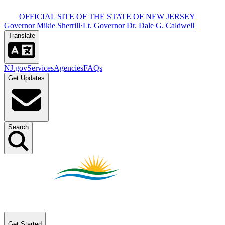
OFFICIAL SITE OF THE STATE OF NEW JERSEY​​​​‌ ‍ ​‍​‍‌‍ ‌ ​‍‌‍‍‌‌‍‌ ‌‍‍‌‌‍ ‍​‍​‍​ ‍‍​‍​‍‌ ​ ‌‍​‌‌‍ ‍‌‍‍‌‌ ‌​‌ ‍‌​‍ ‍‌‍‍‌‌‍ ​‍​‍​‍ ​​‍​‍‌‍‍​‌ ​‍‌‍‌‌‌‍‌‍​‍​‍​ ‍‍​‍​‍‌‍‍​‌ ‌​‌ ‌​‌ ​​​ ‍‍​‍ ​‍ ‌‍ ​‌‍ ‌‍​ ‌‍​‌‌‍ ​‌‍‍​‌‍ ‌ ​ ‌ ‌​​ ‍‍​ ​ ​ ​ ​ ​ ​ ​ ​‍ ‌‍‍‌‌‍ ‍‌ ‌​‌‍‌‌‌‍ ‍‌ ‌​​‍ ‌‍‌‌‌‍‌​‌‍‍‌‌ ‌​​‍ ‌‍ ‌‌‍ ‌‍‌​‌‍‌‌​ ‌‌ ​​‌ ​‍‌‍‌‌‌ ​ ‌‍‌‌‌‍ ‍‌ ‌​‌‍​‌‌ ‌​‌‍‍‌‌‍ ‌‍ ‍​ ‍ ‌‍‍‌‌‍‌​​ ‌‌‍ ‍‌‍‍‍‌​‌ ‌‍ ‌ ‌‍‌​ ​‌‍​‌‌ ‍‌‌‍ ‌ ‌‌‌ ‌​​ ‍ ‌ ‌​‌ ‍‌‌ ​​‌‍‌‌​ ‌‌‍ ‍‌‍‍‍‌‍ ​‌‍​‌‌ ‍‌‌‍ ‌ ‌‌‌ ‌​​ ‍ ‌ ​​‌‍​‌‌ ‌​‌‍‍​​ ‌‌‍‍​‌‍‌‌‌‍​‌‌‍‌​‌‍‌‌‌ ​‍​‍ ‍‌ ​ ‌‍‌‌‌‍​‌‌‍ ​​‍ ‍‌ ‌​‌‍‌‌‌ ‍​‌ ‌​​ ‌‍​‍‌‍​‌‌ ​ ‌‍‌‌‌‌‌‌‌ ​‍‌‍ ​​ ‌‌‍‍​‌ ‌​‌ ‌​‌ ​​​‍‌‌​ ​ ‌​​‌​‍‌‌​ ​‍‌​‌‍​‍‌‌​ ​‍‌​‌‍‌‍ ​‌‍ ‌‍​ ‌‍​‌‌‍ ​‌‍‍​‌‍ ‌ ​ ‌ ‌​​‍‌‌​ ​ ‌​​‌​ ​ ​ ​ ​ ​ ​ ​ ​‍‌‍‌‍‍‌‌‍‌​​ ‌‌‍ ‍‌‍‍‍‌​‌ ‌‍ ‌ ‌‍‌​ ​‌‍​‌‌ ‍‌‌‍ ‌ ‌‌‌ ‌​​‍‌‍‌ ‌​‌ ‍‌‌ ​​‌‍‌‌​ ‌‌‍ ‍‌‍‍‍‌‍ ​‌‍​‌‌ ‍‌‌‍ ‌ ‌‌‌ ‌​​‍‌‍‌ ​​‌‍​‌‌ ‌​‌‍‍​​ ‌‌‍‍​‌‍‌‌‌‍​‌‌‍‌​‌‍‌‌‌ ​‍​‍ ‍‌ ​ ‌‍‌‌‌‍​‌‌‍ ​​‍ ‍‌ ‌​‌‍‌‌‌ ‍​‌ ‌​​‍‌‍‌ ​​‌‍‌‌‌ ​‍‌ ​ ‌ ​​‌‍‌‌‌‍​ ‌ ‌​‌‍‍‌‌ ‌‍‌‍‌‌​ ‌‌ ​​‌ ‌‌‌‍​‍‌‍ ​‌‍‍‌‌ ​ ‌‍‍​‌‍‌‌‌‍‌​​‍​‍‌ ‌
Governor Mikie Sherrill​​​​‌ ‍ ​‍​‍‌‍ ‌ ​‍‌‍‍‌‌‍‌ ‌‍‍‌‌‍ ‍​‍​‍​ ‍‍​‍​‍‌ ​ ‌‍​‌‌‍ ‍‌‍‍‌‌ ‌​‌ ‍‌​‍ ‍‌‍‍‌‌‍ ​‍​‍​‍ ​​‍​‍‌‍‍​‌ ​‍‌‍‌‌‌‍‌‍​‍​‍​ ‍‍​‍​‍‌‍‍​‌ ‌​‌ ‌​‌ ​​​ ‍‍​‍ ​‍ ‌‍ ​‌‍ ‌‍​ ‌‍​‌‌‍ ​‌‍‍​‌‍ ‌ ​ ‌ ‌​​ ‍‍​ ​ ​ ​ ​ ​ ​ ​ ​‍ ‌‍‍‌‌‍ ‍‌ ‌​‌‍‌‌‌‍ ‍‌ ‌​​‍ ‌‍‌‌‌‍‌​‌‍‍‌‌ ‌​​‍ ‌‍ ‌‌‍ ‌‍‌​‌‍‌‌​ ‌‌ ​​‌ ​‍‌‍‌‌‌ ​ ‌‍‌‌‌‍ ‍‌ ‌​‌‍​‌‌ ‌​‌‍‍‌‌‍ ‌‍ ‍​ ‍ ‌‍‍‌‌‍‌​​ ‌‌‍ ‍‌‍‍‍‌​‌ ‌‍ ‌ ‌‍‌​ ​‌‍​‌‌ ‍‌‌‍ ‌ ‌‌‌ ‌​​ ‍ ‌ ‌​‌ ‍‌‌ ​​‌‍‌‌​ ‌‌‍ ‍‌‍‍‍‌‍ ​‌‍​‌‌ ‍‌‌‍ ‌ ‌‌‌ ‌​​ ‍ ‌ ​​‌‍​‌‌ ‌​‌‍‍​​ ‌‌‍‍​‌‍‌‌‌‍​‌‌‍‌​‌‍‌‌‌ ​‍​‍ ‍‌‍ ​‌‍‌‌‌‍​‌‌‍‌​‌‍‌‌‌ ​‍‌ ​ ​‍ ‍‌‍‌ ‌‍ ‌ ‌‍‌‍‌‌‌ ​‍‌‍ ‍‌‍ ‌ ​‍​ ‌‍​‍‌‍​‌‌ ​ ‌‍‌‌‌‌‌‌‌ ​‍‌‍ ​​ ‌‌‍‍​‌ ‌​‌ ‌​‌ ​​​‍‌‌​ ​ ‌​​‌​‍‌‌​ ​‍‌​‌‍​‍‌‌​ ​‍‌​‌‍‌‍ ​‌‍ ‌‍​ ‌‍​‌‌‍ ​‌‍‍​‌‍ ‌ ​ ‌ ‌​​‍‌‌​ ​ ‌​​‌​ ​ ​ ​ ​ ​ ​ ​ ​‍‌‍‌‍‍‌‌‍‌​​ ‌‌‍ ‍‌‍‍‍‌​‌ ‌‍ ‌ ‌‍‌​ ​‌‍​‌‌ ‍‌‌‍ ‌ ‌‌‌ ‌​​‍‌‍‌ ‌​‌ ‍‌‌ ​​‌‍‌‌​ ‌‌‍ ‍‌‍‍‍‌‍ ​‌‍​‌‌ ‍‌‌‍ ‌ ‌‌‌ ‌​​‍‌‍‌ ​​‌‍​‌‌ ‌​‌‍‍​​ ‌‌‍‍​‌‍‌‌‌‍​‌‌‍‌​‌‍‌‌‌ ​‍​‍ ‍‌‍ ​‌‍‌‌‌‍​‌‌‍‌​‌‍‌‌‌ ​‍‌ ​ ​‍ ‍‌‍‌ ‌‍ ‌ ‌‍‌‍‌‌‌ ​‍‌‍ ‍‌‍ ‌ ​‍​‍‌‍‌ ​​‌‍‌‌‌ ​‍‌ ​ ‌ ​​‌‍‌‌‌‍​ ‌ ‌​‌‍‍‌‌ ‌‍‌‍‌‌​ ‌‌ ​​‌ ‌‌‌‍​‍‌‍ ​‌‍‍‌‌ ​ ‌‍‍​‌‍‌‌‌‍‌​​‍​‍‌ ‌
·
Lt. Governor Dr. Dale G. Caldwell​​​​‌ ‍ ​‍​‍‌‍ ‌ ​‍‌‍‍‌‌‍‌ ‌‍‍‌‌‍ ‍​‍​‍​ ‍‍​‍​‍‌ ​ ‌‍​‌‌‍ ‍‌‍‍‌‌ ‌​‌ ‍‌​‍ ‍‌‍‍‌‌‍ ​‍​‍​‍ ​​‍​‍‌‍‍​‌ ​‍‌‍‌‌‌‍‌‍​‍​‍​ ‍‍​‍​‍‌‍‍​‌ ‌​‌ ‌​‌ ​​​ ‍‍​‍ ​‍ ‌‍ ​‌‍ ‌‍​ ‌‍​‌‌‍ ​‌‍‍​‌‍ ‌ ​ ‌ ‌​​ ‍‍​ ​ ​ ​ ​ ​ ​ ​ ​‍ ‌‍‍‌‌‍ ‍‌ ‌​‌‍‌‌‌‍ ‍‌ ‌​​‍ ‌‍‌‌‌‍‌​‌‍‍‌‌ ‌​​‍ ‌‍ ‌‌‍ ‌‍‌​‌‍‌‌​ ‌‌ ​​‌ ​‍‌‍‌‌‌ ​ ‌‍‌‌‌‍ ‍‌ ‌​‌‍​‌‌ ‌​‌‍‍‌‌‍ ‌‍ ‍​ ‍ ‌‍‍‌‌‍‌​​ ‌‌‍ ‍‌‍‍‍‌​‌ ‌‍ ‌ ‌‍‌​ ​‌‍​‌‌ ‍‌‌‍ ‌ ‌‌‌ ‌​​ ‍ ‌ ‌​‌ ‍‌‌ ​​‌‍‌‌​ ‌‌‍ ‍‌‍‍‍‌‍ ​‌‍​‌‌ ‍‌‌‍ ‌ ‌‌‌ ‌​​ ‍ ‌ ​​‌‍​‌‌ ‌​‌‍‍​​ ‌‌‍‍​‌‍‌‌‌‍​‌‌‍‌​‌‍‌‌‌ ​‍​‍ ‍‌‍ ​‌‍‌‌‌‍​‌‌‍‌​‌‍‌‌‌ ​‍‌ ​ ​‍ ‍‌‍ ​‌ ‌​‌​‌ ‌‍ ‌ ‌‍‌‍‌‌‌ ​‍‌‍ ‍‌‍ ‌ ​‍​ ‌‍​‍‌‍​‌‌ ​ ‌‍‌‌‌‌‌‌‌ ​‍‌‍ ​​ ‌‌‍‍​‌ ‌​‌ ‌​‌ ​​​‍‌‌​ ​ ‌​​‌​‍‌‌​ ​‍‌​‌‍​‍‌‌​ ​‍‌​‌‍‌‍ ​‌‍ ‌‍​ ‌‍​‌‌‍ ​‌‍‍​‌‍ ‌ ​ ‌ ‌​​‍‌‌​ ​ ‌​​‌​ ​ ​ ​ ​ ​ ​ ​ ​‍‌‍‌‍‍‌‌‍‌​​ ‌‌‍ ‍‌‍‍‍‌​‌ ‌‍ ‌ ‌‍‌​ ​‌‍​‌‌ ‍‌‌‍ ‌ ‌‌‌ ‌​​‍‌‍‌ ‌​‌ ‍‌‌ ​​‌‍‌‌​ ‌‌‍ ‍‌‍‍‍‌‍ ​‌‍​‌‌ ‍‌‌‍ ‌ ‌‌‌ ‌​​‍‌‍‌ ​​‌‍​‌‌ ‌​‌‍‍​​ ‌‌‍‍​‌‍‌‌‌‍​‌‌‍‌​‌‍‌‌‌ ​‍​‍ ‍‌‍ ​‌‍‌‌‌‍​‌‌‍‌​‌‍‌‌‌ ​‍‌ ​ ​‍ ‍‌‍ ​‌ ‌​‌​‌ ‌‍ ‌ ‌‍‌‍‌‌‌ ​‍‌‍ ‍‌‍ ‌ ​‍​‍‌‍‌ ​​‌‍‌‌‌ ​‍‌ ​ ‌ ​​‌‍‌‌‌‍​ ‌ ‌​‌‍‍‌‌ ‌‍‌‍‌‌​ ‌‌ ​​‌ ‌‌‌‍​‍‌‍ ​‌‍‍‌‌ ​ ‌‍‍​‌‍‌‌‌‍‌​​‍​‍‌ ‌
Translate​​​​‌ ‍ ​‍​‍‌‍ ‌ ​‍‌‍‍‌‌‍‌ ‌‍‍‌‌‍ ‍​‍​‍​ ‍‍​‍​‍‌ ​ ‌‍​‌‌‍ ‍‌‍‍‌‌ ‌​‌ ‍‌​‍ ‍‌‍‍‌‌‍ ​‍​‍​‍ ​​‍​‍‌‍‍​‌ ​‍‌‍‌‌‌‍‌‍​‍​‍​ ‍‍​‍​‍‌‍‍​‌ ‌​‌ ‌​‌ ​​​ ‍‍​‍ ​‍ ‌‍ ​‌‍ ‌‍​ ‌‍​‌‌‍ ​‌‍‍​‌‍ ‌ ​ ‌ ‌​​ ‍‍​ ​ ​ ​ ​ ​ ​ ​ ​‍ ‌‍‍‌‌‍ ‍‌ ‌​‌‍‌‌‌‍ ‍‌ ‌​​‍ ‌‍‌‌‌‍‌​‌‍‍‌‌ ‌​​‍ ‌‍ ‌‌‍ ‌‍‌​‌‍‌‌​ ‌‌ ​​‌ ​‍‌‍‌‌‌ ​ ‌‍‌‌‌‍ ‍‌ ‌​‌‍​‌‌ ‌​‌‍‍‌‌‍ ‌‍ ‍​ ‍ ‌‍‍‌‌‍‌​​ ‌‌‍ ‍‌‍‍‍‌​‌ ‌‍ ‌ ‌‍‌​ ​‌‍​‌‌ ‍‌‌‍ ‌ ‌‌‌ ‌​​ ‍ ‌ ‌​‌ ‍‌‌ ​​‌‍‌‌​ ‌‌‍ ‍‌‍‍‍‌‍ ​‌‍​‌‌ ‍‌‌‍ ‌ ‌‌‌ ‌​​ ‍ ‌ ​​‌‍​‌‌ ‌​‌‍‍​​ ‌‌‍‍​‌‍‌‌‌‍​‌‌‍‌​‌‍‌‌‌ ​‍​‍ ‍‌ ‌​‌ ​‍‌‍​‌‌‍ ‍‌ ​ ‌‍ ​‌‍​‌‌ ‌​‌‍‍‌‌‍ ‌‍ ‍‌ ​ ​‍ ‍‌‍​‍‌ ‌​‌‍ ‍​ ‌‍​‍‌‍​‌‌ ​ ‌‍‌‌‌‌‌‌‌ ​‍‌‍ ​​ ‌‌‍‍​‌ ‌​‌ ‌​‌ ​​​‍‌‌​ ​ ‌​​‌​‍‌‌​ ​‍‌​‌‍​‍‌‌​ ​‍‌​‌‍‌‍ ​‌‍ ‌‍​ ‌‍​‌‌‍ ​‌‍‍​‌‍ ‌ ​ ‌ ‌​​‍‌‌​ ​ ‌​​‌​ ​ ​ ​ ​ ​ ​ ​ ​‍‌‍‌‍‍‌‌‍‌​​ ‌‌‍ ‍‌‍‍‍‌​‌ ‌‍ ‌ ‌‍‌​ ​‌‍​‌‌ ‍‌‌‍ ‌ ‌‌‌ ‌​​‍‌‍‌ ‌​‌ ‍‌‌ ​​‌‍‌‌​ ‌‌‍ ‍‌‍‍‍‌‍ ​‌‍​‌‌ ‍‌‌‍ ‌ ‌‌‌ ‌​​‍‌‍‌ ​​‌‍​‌‌ ‌​‌‍‍​​ ‌‌‍‍​‌‍‌‌‌‍​‌‌‍‌​‌‍‌‌‌ ​‍​‍ ‍‌ ‌​‌ ​‍‌‍​‌‌‍ ‍‌ ​ ‌‍ ​‌‍​‌‌ ‌​‌‍‍‌‌‍ ‌‍ ‍‌ ​ ​‍ ‍‌‍​‍‌ ‌​‌‍ ‍​‍‌‍‌ ​​‌‍‌‌‌ ​‍‌ ​ ‌ ​​‌‍‌‌‌‍​ ‌ ‌​‌‍‍‌‌ ‌‍‌‍‌‌​ ‌‌ ​​‌ ‌‌‌‍​‍‌‍ ​‌‍‍‌‌ ​ ‌‍‍​‌‍‌‌‌‍‌​​‍​‍‌ ‌
NJ.gov​​​​‌ ‍ ​‍​‍‌‍ ‌ ​‍‌‍‍‌‌‍‌ ‌‍‍‌‌‍ ‍​‍​‍​ ‍‍​‍​‍‌ ​ ‌‍​‌‌‍ ‍‌‍‍‌‌ ‌​‌ ‍‌​‍ ‍‌‍‍‌‌‍ ​‍​‍​‍ ​​‍​‍‌‍‍​‌ ​‍‌‍‌‌‌‍‌‍​‍​‍​ ‍‍​‍​‍‌‍‍​‌ ‌​‌ ‌​‌ ​​​ ‍‍​‍ ​‍ ‌‍ ​‌‍ ‌‍​ ‌‍​‌‌‍ ​‌‍‍​‌‍ ‌ ​ ‌ ‌​​ ‍‍​ ​ ​ ​ ​ ​ ​ ​ ​‍ ‌‍‍‌‌‍ ‍‌ ‌​‌‍‌‌‌‍ ‍‌ ‌​​‍ ‌‍‌‌‌‍‌​‌‍‍‌‌ ‌​​‍ ‌‍ ‌‌‍ ‌‍‌​‌‍‌‌​ ‌‌ ​​‌ ​‍‌‍‌‌‌ ​ ‌‍‌‌‌‍ ‍‌ ‌​‌‍​‌‌ ‌​‌‍‍‌‌‍ ‌‍ ‍​ ‍ ‌‍‍‌‌‍‌​​ ‌‌‍ ‍‌‍‍‍‌​‌ ‌‍ ‌ ‌‍‌​ ​‌‍​‌‌ ‍‌‌‍ ‌ ‌‌‌ ‌​​ ‍ ‌ ‌​‌ ‍‌‌ ​​‌‍‌‌​ ‌‌‍ ‍‌‍‍‍‌‍ ​‌‍​‌‌ ‍‌‌‍ ‌ ‌‌‌ ‌​​ ‍ ‌ ​​‌‍​‌‌ ‌​‌‍‍​​ ‌‌‍‍​‌‍‌‌‌‍​‌‌‍‌​‌‍‌‌‌ ​‍​‍ ‍‌‍ ​‌‍‍‌‌‍ ‍‌‍‍ ‌ ​ ​‍‌‌​ ‌‌‌​​‍‌‌ ‌‍‍ ‌‍‌‌‌ ‍‌​‍‌‌​ ​ ‌​‌​​‍‌‌​ ​ ‌​‌​​‍‌‌​ ​‍​ ​‍​ ​‍‌‍‌‍‌‍​ ‌‍​ ​ ​ ‌‍​‍​ ‍​‌‍‌‌​ ​​​ ​ ‌‍​‍​ ​​​‍‌‌​ ​‍​ ​‍​‍‌‌​ ‌‌‌​‌​​‍ ‍‌ ‌​‌‍‌‌‌ ‍​‌ ‌​​ ‌‍​‍‌‍​‌‌ ​ ‌‍‌‌‌‌‌‌‌ ​‍‌‍ ​​ ‌‌‍‍​‌ ‌​‌ ‌​‌ ​​​‍‌‌​ ​ ‌​​‌​‍‌‌​ ​‍‌​‌‍​‍‌‌​ ​‍‌​‌‍‌‍ ​‌‍ ‌‍​ ‌‍​‌‌‍ ​‌‍‍​‌‍ ‌ ​ ‌ ‌​​‍‌‌​ ​ ‌​​‌​ ​ ​ ​ ​ ​ ​ ​ ​‍‌‍‌‍‍‌‌‍‌​​ ‌‌‍ ‍‌‍‍‍‌​‌ ‌‍ ‌ ‌‍‌​ ​‌‍​‌‌ ‍‌‌‍ ‌ ‌‌‌ ‌​​‍‌‍‌ ‌​‌ ‍‌‌ ​​‌‍‌‌​ ‌‌‍ ‍‌‍‍‍‌‍ ​‌‍​‌‌ ‍‌‌‍ ‌ ‌‌‌ ‌​​‍‌‍‌ ​​‌‍​‌‌ ‌​‌‍‍​​ ‌‌‍‍​‌‍‌‌‌‍​‌‌‍‌​‌‍‌‌‌ ​‍​‍ ‍‌‍ ​‌‍‍‌‌‍ ‍‌‍‍ ‌ ​ ​‍‌‌​ ‌‌‌​​‍‌‌ ‌‍‍ ‌‍‌‌‌ ‍‌​‍‌‌​ ​ ‌​‌​​‍‌‌​ ​ ‌​‌​​‍‌‌​ ​‍​ ​‍​ ​‍‌‍‌‍‌‍​ ‌‍​ ​ ​ ‌‍​‍​ ‍​‌‍‌‌​ ​​​ ​ ‌‍​‍​ ​​​‍‌‌​ ​‍​ ​‍​‍‌‌​ ‌‌‌​‌​​‍ ‍‌ ‌​‌‍‌‌‌ ‍​‌ ‌​​‍‌‍‌ ​​‌‍‌‌‌ ​‍‌ ​ ‌ ​​‌‍‌‌‌‍​ ‌ ‌​‌‍‍‌‌ ‌‍‌‍‌‌​ ‌‌ ​​‌ ‌‌‌‍​‍‌‍ ​‌‍‍‌‌ ​ ‌‍‍​‌‍‌‌‌‍‌​​‍​‍‌ ‌
Services​​​​‌ ‍ ​‍​‍‌‍ ‌ ​‍‌‍‍‌‌‍‌ ‌‍‍‌‌‍ ‍​‍​‍​ ‍‍​‍​‍‌ ​ ‌‍​‌‌‍ ‍‌‍‍‌‌ ‌​‌ ‍‌​‍ ‍‌‍‍‌‌‍ ​‍​‍​‍ ​​‍​‍‌‍‍​‌ ​‍‌‍‌‌‌‍‌‍​‍​‍​ ‍‍​‍​‍‌‍‍​‌ ‌​‌ ‌​‌ ​​​ ‍‍​‍ ​‍ ‌‍ ​‌‍ ‌‍​ ‌‍​‌‌‍ ​‌‍‍​‌‍ ‌ ​ ‌ ‌​​ ‍‍​ ​ ​ ​ ​ ​ ​ ​ ​‍ ‌‍‍‌‌‍ ‍‌ ‌​‌‍‌‌‌‍ ‍‌ ‌​​‍ ‌‍‌‌‌‍‌​‌‍‍‌‌ ‌​​‍ ‌‍ ‌‌‍ ‌‍‌​‌‍‌‌​ ‌‌ ​​‌ ​‍‌‍‌‌‌ ​ ‌‍‌‌‌‍ ‍‌ ‌​‌‍​‌‌ ‌​‌‍‍‌‌‍ ‌‍ ‍​ ‍ ‌‍‍‌‌‍‌​​ ‌‌‍ ‍‌‍‍‍‌​‌ ‌‍ ‌ ‌‍‌​ ​‌‍​‌‌ ‍‌‌‍ ‌ ‌‌‌ ‌​​ ‍ ‌ ‌​‌ ‍‌‌ ​​‌‍‌‌​ ‌‌‍ ‍‌‍‍‍‌‍ ​‌‍​‌‌ ‍‌‌‍ ‌ ‌‌‌ ‌​​ ‍ ‌ ​​‌‍​‌‌ ‌​‌‍‍​​ ‌‌‍‍​‌‍‌‌‌‍​‌‌‍‌​‌‍‌‌‌ ​‍​‍ ‍‌‍ ​‌‍‍‌‌‍ ‍‌‍‍ ‌ ​ ​‍‌‌​ ‌‌‌​​‍‌‌ ‌‍‍ ‌‍‌‌‌ ‍‌​‍‌‌​ ​ ‌​‌​​‍‌‌​ ​ ‌​‌​​‍‌‌​ ​‍​ ​‍​ ​‍​ ‍​​ ‌ ​ ‍‌​ ​‍‌‍​ ‌‍​ ‌‍‌‍​ ​ ​ ‌ ​ ‌​​ ‌​​‍‌‌​ ​‍​ ​‍​‍‌‌​ ‌‌‌​‌​​‍ ‍‌ ‌​‌‍‌‌‌ ‍​‌ ‌​​ ‌‍​‍‌‍​‌‌ ​ ‌‍‌‌‌‌‌‌‌ ​‍‌‍ ​​ ‌‌‍‍​‌ ‌​‌ ‌​‌ ​​​‍‌‌​ ​ ‌​​‌​‍‌‌​ ​‍‌​‌‍​‍‌‌​ ​‍‌​‌‍‌‍ ​‌‍ ‌‍​ ‌‍​‌‌‍ ​‌‍‍​‌‍ ‌ ​ ‌ ‌​​‍‌‌​ ​ ‌​​‌​ ​ ​ ​ ​ ​ ​ ​ ​‍‌‍‌‍‍‌‌‍‌​​ ‌‌‍ ‍‌‍‍‍‌​‌ ‌‍ ‌ ‌‍‌​ ​‌‍​‌‌ ‍‌‌‍ ‌ ‌‌‌ ‌​​‍‌‍‌ ‌​‌ ‍‌‌ ​​‌‍‌‌​ ‌‌‍ ‍‌‍‍‍‌‍ ​‌‍​‌‌ ‍‌‌‍ ‌ ‌‌‌ ‌​​‍‌‍‌ ​​‌‍​‌‌ ‌​‌‍‍​​ ‌‌‍‍​‌‍‌‌‌‍​‌‌‍‌​‌‍‌‌‌ ​‍​‍ ‍‌‍ ​‌‍‍‌‌‍ ‍‌‍‍ ‌ ​ ​‍‌‌​ ‌‌‌​​‍‌‌ ‌‍‍ ‌‍‌‌‌ ‍‌​‍‌‌​ ​ ‌​‌​​‍‌‌​ ​ ‌​‌​​‍‌‌​ ​‍​ ​‍​ ​‍​ ‍​​ ‌ ​ ‍‌​ ​‍‌‍​ ‌‍​ ‌‍‌‍​ ​ ​ ‌ ​ ‌​​ ‌​​‍‌‌​ ​‍​ ​‍​‍‌‌​ ‌‌‌​‌​​‍ ‍‌ ‌​‌‍‌‌‌ ‍​‌ ‌​​‍‌‍‌ ​​‌‍‌‌‌ ​‍‌ ​ ‌ ​​‌‍‌‌‌‍​ ‌ ‌​‌‍‍‌‌ ‌‍‌‍‌‌​ ‌‌ ​​‌ ‌‌‌‍​‍‌‍ ​‌‍‍‌‌ ​ ‌‍‍​‌‍‌‌‌‍‌​​‍​‍‌ ‌
Agencies​​​​‌ ‍ ​‍​‍‌‍ ‌ ​‍‌‍‍‌‌‍‌ ‌‍‍‌‌‍ ‍​‍​‍​ ‍‍​‍​‍‌ ​ ‌‍​‌‌‍ ‍‌‍‍‌‌ ‌​‌ ‍‌​‍ ‍‌‍‍‌‌‍ ​‍​‍​‍ ​​‍​‍‌‍‍​‌ ​‍‌‍‌‌‌‍‌‍​‍​‍​ ‍‍​‍​‍‌‍‍​‌ ‌​‌ ‌​‌ ​​​ ‍‍​‍ ​‍ ‌‍ ​‌‍ ‌‍​ ‌‍​‌‌‍ ​‌‍‍​‌‍ ‌ ​ ‌ ‌​​ ‍‍​ ​ ​ ​ ​ ​ ​ ​ ​‍ ‌‍‍‌‌‍ ‍‌ ‌​‌‍‌‌‌‍ ‍‌ ‌​​‍ ‌‍‌‌‌‍‌​‌‍‍‌‌ ‌​​‍ ‌‍ ‌‌‍ ‌‍‌​‌‍‌‌​ ‌‌ ​​‌ ​‍‌‍‌‌‌ ​ ‌‍‌‌‌‍ ‍‌ ‌​‌‍​‌‌ ‌​‌‍‍‌‌‍ ‌‍ ‍​ ‍ ‌‍‍‌‌‍‌​​ ‌‌‍ ‍‌‍‍‍‌​‌ ‌‍ ‌ ‌‍‌​ ​‌‍​‌‌ ‍‌‌‍ ‌ ‌‌‌ ‌​​ ‍ ‌ ‌​‌ ‍‌‌ ​​‌‍‌‌​ ‌‌‍ ‍‌‍‍‍‌‍ ​‌‍​‌‌ ‍‌‌‍ ‌ ‌‌‌ ‌​​ ‍ ‌ ​​‌‍​‌‌ ‌​‌‍‍​​ ‌‌‍‍​‌‍‌‌‌‍​‌‌‍‌​‌‍‌‌‌ ​‍​‍ ‍‌‍ ​‌‍‍‌‌‍ ‍‌‍‍ ‌ ​ ​‍‌‌​ ‌‌‌​​‍‌‌ ‌‍‍ ‌‍‌‌‌ ‍‌​‍‌‌​ ​ ‌​‌​​‍‌‌​ ​ ‌​‌​​‍‌‌​ ​‍​ ​‍​ ‌ ‌‍‌​​ ​‌‌‍‌‍​ ​ ​ ​​‌‍​ ‌‍​‍​ ‌ ‌‍‌​​ ‍​​ ​ ​‍‌‌​ ​‍​ ​‍​‍‌‌​ ‌‌‌​‌​​‍ ‍‌ ‌​‌‍‌‌‌ ‍​‌ ‌​​ ‌‍​‍‌‍​‌‌ ​ ‌‍‌‌‌‌‌‌‌ ​‍‌‍ ​​ ‌‌‍‍​‌ ‌​‌ ‌​‌ ​​​‍‌‌​ ​ ‌​​‌​‍‌‌​ ​‍‌​‌‍​‍‌‌​ ​‍‌​‌‍‌‍ ​‌‍ ‌‍​ ‌‍​‌‌‍ ​‌‍‍​‌‍ ‌ ​ ‌ ‌​​‍‌‌​ ​ ‌​​‌​ ​ ​ ​ ​ ​ ​ ​ ​‍‌‍‌‍‍‌‌‍‌​​ ‌‌‍ ‍‌‍‍‍‌​‌ ‌‍ ‌ ‌‍‌​ ​‌‍​‌‌ ‍‌‌‍ ‌ ‌‌‌ ‌​​‍‌‍‌ ‌​‌ ‍‌‌ ​​‌‍‌‌​ ‌‌‍ ‍‌‍‍‍‌‍ ​‌‍​‌‌ ‍‌‌‍ ‌ ‌‌‌ ‌​​‍‌‍‌ ​​‌‍​‌‌ ‌​‌‍‍​​ ‌‌‍‍​‌‍‌‌‌‍​‌‌‍‌​‌‍‌‌‌ ​‍​‍ ‍‌‍ ​‌‍‍‌‌‍ ‍‌‍‍ ‌ ​ ​‍‌‌​ ‌‌‌​​‍‌‌ ‌‍‍ ‌‍‌‌‌ ‍‌​‍‌‌​ ​ ‌​‌​​‍‌‌​ ​ ‌​‌​​‍‌‌​ ​‍​ ​‍​ ‌ ‌‍‌​​ ​‌‌‍‌‍​ ​ ​ ​​‌‍​ ‌‍​‍​ ‌ ‌‍‌​​ ‍​​ ​ ​‍‌‌​ ​‍​ ​‍​‍‌‌​ ‌‌‌​‌​​‍ ‍‌ ‌​‌‍‌‌‌ ‍​‌ ‌​​‍‌‍‌ ​​‌‍‌‌‌ ​‍‌ ​ ‌ ​​‌‍‌‌‌‍​ ‌ ‌​‌‍‍‌‌ ‌‍‌‍‌‌​ ‌‌ ​​‌ ‌‌‌‍​‍‌‍ ​‌‍‍‌‌ ​ ‌‍‍​‌‍‌‌‌‍‌​​‍​‍‌ ‌
FAQs​​​​‌ ‍ ​‍​‍‌‍ ‌ ​‍‌‍‍‌‌‍‌ ‌‍‍‌‌‍ ‍​‍​‍​ ‍‍​‍​‍‌ ​ ‌‍​‌‌‍ ‍‌‍‍‌‌ ‌​‌ ‍‌​‍ ‍‌‍‍‌‌‍ ​‍​‍​‍ ​​‍​‍‌‍‍​‌ ​‍‌‍‌‌‌‍‌‍​‍​‍​ ‍‍​‍​‍‌‍‍​‌ ‌​‌ ‌​‌ ​​​ ‍‍​‍ ​‍ ‌‍ ​‌‍ ‌‍​ ‌‍​‌‌‍ ​‌‍‍​‌‍ ‌ ​ ‌ ‌​​ ‍‍​ ​ ​ ​ ​ ​ ​ ​ ​‍ ‌‍‍‌‌‍ ‍‌ ‌​‌‍‌‌‌‍ ‍‌ ‌​​‍ ‌‍‌‌‌‍‌​‌‍‍‌‌ ‌​​‍ ‌‍ ‌‌‍ ‌‍‌​‌‍‌‌​ ‌‌ ​​‌ ​‍‌‍‌‌‌ ​ ‌‍‌‌‌‍ ‍‌ ‌​‌‍​‌‌ ‌​‌‍‍‌‌‍ ‌‍ ‍​ ‍ ‌‍‍‌‌‍‌​​ ‌‌‍ ‍‌‍‍‍‌​‌ ‌‍ ‌ ‌‍‌​ ​‌‍​‌‌ ‍‌‌‍ ‌ ‌‌‌ ‌​​ ‍ ‌ ‌​‌ ‍‌‌ ​​‌‍‌‌​ ‌‌‍ ‍‌‍‍‍‌‍ ​‌‍​‌‌ ‍‌‌‍ ‌ ‌‌‌ ‌​​ ‍ ‌ ​​‌‍​‌‌ ‌​‌‍‍​​ ‌‌‍‍​‌‍‌‌‌‍​‌‌‍‌​‌‍‌‌‌ ​‍​‍ ‍‌‍ ​‌‍‍‌‌‍ ‍‌‍‍ ‌ ​ ​‍‌‌​ ‌‌‌​​‍‌‌ ‌‍‍ ‌‍‌‌‌ ‍‌​‍‌‌​ ​ ‌​‌​​‍‌‌​ ​ ‌​‌​​‍‌‌​ ​‍​ ​‍‌‍​ ​ ‌‍​ ‍​‌‍​ ‌‍​‍​ ​‌​ ​​​ ‌‌‌‍​ ​ ‌‌​ ​‌‌‍​‍​‍‌‌​ ​‍​ ​‍​‍‌‌​ ‌‌‌​‌​​‍ ‍‌ ‌​‌‍‌‌‌ ‍​‌ ‌​​ ‌‍​‍‌‍​‌‌ ​ ‌‍‌‌‌‌‌‌‌ ​‍‌‍ ​​ ‌‌‍‍​‌ ‌​‌ ‌​‌ ​​​‍‌‌​ ​ ‌​​‌​‍‌‌​ ​‍‌​‌‍​‍‌‌​ ​‍‌​‌‍‌‍ ​‌‍ ‌‍​ ‌‍​‌‌‍ ​‌‍‍​‌‍ ‌ ​ ‌ ‌​​‍‌‌​ ​ ‌​​‌​ ​ ​ ​ ​ ​ ​ ​ ​‍‌‍‌‍‍‌‌‍‌​​ ‌‌‍ ‍‌‍‍‍‌​‌ ‌‍ ‌ ‌‍‌​ ​‌‍​‌‌ ‍‌‌‍ ‌ ‌‌‌ ‌​​‍‌‍‌ ‌​‌ ‍‌‌ ​​‌‍‌‌​ ‌‌‍ ‍‌‍‍‍‌‍ ​‌‍​‌‌ ‍‌‌‍ ‌ ‌‌‌ ‌​​‍‌‍‌ ​​‌‍​‌‌ ‌​‌‍‍​​ ‌‌‍‍​‌‍‌‌‌‍​‌‌‍‌​‌‍‌‌‌ ​‍​‍ ‍‌‍ ​‌‍‍‌‌‍ ‍‌‍‍ ‌ ​ ​‍‌‌​ ‌‌‌​​‍‌‌ ‌‍‍ ‌‍‌‌‌ ‍‌​‍‌‌​ ​ ‌​‌​​‍‌‌​ ​ ‌​‌​​‍‌‌​ ​‍​ ​‍‌‍​ ​ ‌‍​ ‍​‌‍​ ‌‍​‍​ ​‌​ ​​​ ‌‌‌‍​ ​ ‌‌​ ​‌‌‍​‍​‍‌‌​ ​‍​ ​‍​‍‌‌​ ‌‌‌​‌​​‍ ‍‌ ‌​‌‍‌‌‌ ‍​‌ ‌​​‍‌‍‌ ​​‌‍‌‌‌ ​‍‌ ​ ‌ ​​‌‍‌‌‌‍​ ‌ ‌​‌‍‍‌‌ ‌‍‌‍‌‌​ ‌‌ ​​‌ ‌‌‌‍​‍‌‍ ​‌‍‍‌‌ ​ ‌‍‍​‌‍‌‌‌‍‌​​‍​‍‌ ‌
Get Updates​​​​‌ ‍ ​‍​‍‌‍ ‌ ​‍‌‍‍‌‌‍‌ ‌‍‍‌‌‍ ‍​‍​‍​ ‍‍​‍​‍‌ ​ ‌‍​‌‌‍ ‍‌‍‍‌‌ ‌​‌ ‍‌​‍ ‍‌‍‍‌‌‍ ​‍​‍​‍ ​​‍​‍‌‍‍​‌ ​‍‌‍‌‌‌‍‌‍​‍​‍​ ‍‍​‍​‍‌‍‍​‌ ‌​‌ ‌​‌ ​​​ ‍‍​‍ ​‍ ‌‍ ​‌‍ ‌‍​ ‌‍​‌‌‍ ​‌‍‍​‌‍ ‌ ​ ‌ ‌​​ ‍‍​ ​ ​ ​ ​ ​ ​ ​ ​‍ ‌‍‍‌‌‍ ‍‌ ‌​‌‍‌‌‌‍ ‍‌ ‌​​‍ ‌‍‌‌‌‍‌​‌‍‍‌‌ ‌​​‍ ‌‍ ‌‌‍ ‌‍‌​‌‍‌‌​ ‌‌ ​​‌ ​‍‌‍‌‌‌ ​ ‌‍‌‌‌‍ ‍‌ ‌​‌‍​‌‌ ‌​‌‍‍‌‌‍ ‌‍ ‍​ ‍ ‌‍‍‌‌‍‌​​ ‌‌‍ ‍‌‍‍‍‌​‌ ‌‍ ‌ ‌‍‌​ ​‌‍​‌‌ ‍‌‌‍ ‌ ‌‌‌ ‌​​ ‍ ‌ ‌​‌ ‍‌‌ ​​‌‍‌‌​ ‌‌‍ ‍‌‍‍‍‌‍ ​‌‍​‌‌ ‍‌‌‍ ‌ ‌‌‌ ‌​​ ‍ ‌ ​​‌‍​‌‌ ‌​‌‍‍​​ ‌‌‍‍​‌‍‌‌‌‍​‌‌‍‌​‌‍‌‌‌ ​‍​‍ ‍‌‍ ‍‌‍‌‌‌ ‌ ‌ ​ ‌‍ ​‌‍‌‌‌ ‌​‌ ‌​‌‍‌‌‌ ​‍​‍ ‍‌‍​‍‌ ‌​‌‍ ‍​ ‌‍​‍‌‍​‌‌ ​ ‌‍‌‌‌‌‌‌‌ ​‍‌‍ ​​ ‌‌‍‍​‌ ‌​‌ ‌​‌ ​​​‍‌‌​ ​ ‌​​‌​‍‌‌​ ​‍‌​‌‍​‍‌‌​ ​‍‌​‌‍‌‍ ​‌‍ ‌‍​ ‌‍​‌‌‍ ​‌‍‍​‌‍ ‌ ​ ‌ ‌​​‍‌‌​ ​ ‌​​‌​ ​ ​ ​ ​ ​ ​ ​ ​‍‌‍‌‍‍‌‌‍‌​​ ‌‌‍ ‍‌‍‍‍‌​‌ ‌‍ ‌ ‌‍‌​ ​‌‍​‌‌ ‍‌‌‍ ‌ ‌‌‌ ‌​​‍‌‍‌ ‌​‌ ‍‌‌ ​​‌‍‌‌​ ‌‌‍ ‍‌‍‍‍‌‍ ​‌‍​‌‌ ‍‌‌‍ ‌ ‌‌‌ ‌​​‍‌‍‌ ​​‌‍​‌‌ ‌​‌‍‍​​ ‌‌‍‍​‌‍‌‌‌‍​‌‌‍‌​‌‍‌‌‌ ​‍​‍ ‍‌‍ ‍‌‍‌‌‌ ‌ ‌ ​ ‌‍ ​‌‍‌‌‌ ‌​‌ ‌​‌‍‌‌‌ ​‍​‍ ‍‌‍​‍‌ ‌​‌‍ ‍​‍‌‍‌ ​​‌‍‌‌‌ ​‍‌ ​ ‌ ​​‌‍‌‌‌‍​ ‌ ‌​‌‍‍‌‌ ‌‍‌‍‌‌​ ‌‌ ​​‌ ‌‌‌‍​‍‌‍ ​‌‍‍‌‌ ​ ‌‍‍​‌‍‌‌‌‍‌​​‍​‍‌ ‌
Search​​​​‌ ‍ ​‍​‍‌‍ ‌ ​‍‌‍‍‌‌‍‌ ‌‍‍‌‌‍ ‍​‍​‍​ ‍‍​‍​‍‌ ​ ‌‍​‌‌‍ ‍‌‍‍‌‌ ‌​‌ ‍‌​‍ ‍‌‍‍‌‌‍ ​‍​‍​‍ ​​‍​‍‌‍‍​‌ ​‍‌‍‌‌‌‍‌‍​‍​‍​ ‍‍​‍​‍‌‍‍​‌ ‌​‌ ‌​‌ ​​​ ‍‍​‍ ​‍ ‌‍ ​‌‍ ‌‍​ ‌‍​‌‌‍ ​‌‍‍​‌‍ ‌ ​ ‌ ‌​​ ‍‍​ ​ ​ ​ ​ ​ ​ ​ ​‍ ‌‍‍‌‌‍ ‍‌ ‌​‌‍‌‌‌‍ ‍‌ ‌​​‍ ‌‍‌‌‌‍‌​‌‍‍‌‌ ‌​​‍ ‌‍ ‌‌‍ ‌‍‌​‌‍‌‌​ ‌‌ ​​‌ ​‍‌‍‌‌‌ ​ ‌‍‌‌‌‍ ‍‌ ‌​‌‍​‌‌ ‌​‌‍‍‌‌‍ ‌‍ ‍​ ‍ ‌‍‍‌‌‍‌​​ ‌‌‍ ‍‌‍‍‍‌​‌ ‌‍ ‌ ‌‍‌​ ​‌‍​‌‌ ‍‌‌‍ ‌ ‌‌‌ ‌​​ ‍ ‌ ‌​‌ ‍‌‌ ​​‌‍‌‌​ ‌‌‍ ‍‌‍‍‍‌‍ ​‌‍​‌‌ ‍‌‌‍ ‌ ‌‌‌ ‌​​ ‍ ‌ ​​‌‍​‌‌ ‌​‌‍‍​​ ‌‌‍‍​‌‍‌‌‌‍​‌‌‍‌​‌‍‌‌‌ ​‍​‍ ‍‌ ​ ‌‍‌‌‌‍​‌‌ ​‍‌‍​ ‌‍‍​​‍ ‍‌‍​‍‌ ‌​‌‍ ‍​ ‌‍​‍‌‍​‌‌ ​ ‌‍‌‌‌‌‌‌‌ ​‍‌‍ ​​ ‌‌‍‍​‌ ‌​‌ ‌​‌ ​​​‍‌‌​ ​ ‌​​‌​‍‌‌​ ​‍‌​‌‍​‍‌‌​ ​‍‌​‌‍‌‍ ​‌‍ ‌‍​ ‌‍​‌‌‍ ​‌‍‍​‌‍ ‌ ​ ‌ ‌​​‍‌‌​ ​ ‌​​‌​ ​ ​ ​ ​ ​ ​ ​ ​‍‌‍‌‍‍‌‌‍‌​​ ‌‌‍ ‍‌‍‍‍‌​‌ ‌‍ ‌ ‌‍‌​ ​‌‍​‌‌ ‍‌‌‍ ‌ ‌‌‌ ‌​​‍‌‍‌ ‌​‌ ‍‌‌ ​​‌‍‌‌​ ‌‌‍ ‍‌‍‍‍‌‍ ​‌‍​‌‌ ‍‌‌‍ ‌ ‌‌‌ ‌​​‍‌‍‌ ​​‌‍​‌‌ ‌​‌‍‍​​ ‌‌‍‍​‌‍‌‌‌‍​‌‌‍‌​‌‍‌‌‌ ​‍​‍ ‍‌ ​ ‌‍‌‌‌‍​‌‌ ​‍‌‍​ ‌‍‍​​‍ ‍‌‍​‍‌ ‌​‌‍ ‍​‍‌‍‌ ​​‌‍‌‌‌ ​‍‌ ​ ‌ ​​‌‍‌‌‌‍​ ‌ ‌​‌‍‍‌‌ ‌‍‌‍‌‌​ ‌‌ ​​‌ ‌‌‌‍​‍‌‍ ​‌‍‍‌‌ ​ ‌‍‍​‌‍‌‌‌‍‌​​‍​‍‌ ‌
Get Started​​​​‌ ‍ ​‍​‍‌‍ ‌ ​‍‌‍‍‌‌‍‌ ‌‍‍‌‌‍ ‍​‍​‍​ ‍‍​‍​‍‌ ​ ‌‍​‌‌‍ ‍‌‍‍‌‌ ‌​‌ ‍‌​‍ ‍‌‍‍‌‌‍ ​‍​‍​‍ ​​‍​‍‌‍‍​‌ ​‍‌‍‌‌‌‍‌‍​‍​‍​ ‍‍​‍​‍‌‍‍​‌ ‌​‌ ‌​‌ ​​​ ‍‍​‍ ​‍ ‌‍ ​‌‍ ‌‍​ ‌‍​‌‌‍ ​‌‍‍​‌‍ ‌ ​ ‌ ‌​​ ‍‍​ ​ ​ ​ ​ ​ ​ ​ ​‍ ‌‍‍‌‌‍ ‍‌ ‌​‌‍‌‌‌‍ ‍‌ ‌​​‍ ‌‍‌‌‌‍‌​‌‍‍‌‌ ‌​​‍ ‌‍ ‌‌‍ ‌‍‌​‌‍‌‌​ ‌‌ ​​‌ ​‍‌‍‌‌‌ ​ ‌‍‌‌‌‍ ‍‌ ‌​‌‍​‌‌ ‌​‌‍‍‌‌‍ ‌‍ ‍​ ‍ ‌‍‍‌‌‍‌​​ ‌‌ ​ ‌‍‍‌‌ ‌​‌‍‌‌‌​‍​‌‍‌‌‌‍​‌‌‍‌​‌‍‌‌‌ ​‍​ ‍ ‌ ‌​‌ ‍‌‌ ​​‌‍‌‌​ ‌‌‍‍​‌‍‌‌‌‍​‌‌‍‌​‌‍‌‌‌ ​‍​ ‍ ‌ ​​‌‍​‌‌ ‌​‌‍‍​​ ‌‌‍‌ ‌‍‌‌‌ ‌​‌‌​ ‌ ‌​‌‍​‌‌ ​‍‌ ‌​‌‍‌‌‌‍‌​‌​ ‌‌‍‌‌‌‍ ‍‌ ‌‌​‍ ‍‌‍​‍‌ ‌​‌‍ ‍‌‌‌​‌‍‌‌‌ ‍​‌ ‌​​ ‌‍​‍‌‍​‌‌ ​ ‌‍‌‌‌‌‌‌‌ ​‍‌‍ ​​ ‌‌‍‍​‌ ‌​‌ ‌​‌ ​​​‍‌‌​ ​ ‌​​‌​‍‌‌​ ​‍‌​‌‍​‍‌‌​ ​‍‌​‌‍‌‍ ​‌‍ ‌‍​ ‌‍​‌‌‍ ​‌‍‍​‌‍ ‌ ​ ‌ ‌​​‍‌‌​ ​ ‌​​‌​ ​ ​ ​ ​ ​ ​ ​ ​‍‌‍‌‍‍‌‌‍‌​​ ‌‌ ​ ‌‍‍‌‌ ‌​‌‍‌‌‌​‍​‌‍‌‌‌‍​‌‌‍‌​‌‍‌‌‌ ​‍​‍‌‍‌ ‌​‌ ‍‌‌ ​​‌‍‌‌​ ‌‌‍‍​‌‍‌‌‌‍​‌‌‍‌​‌‍‌‌‌ ​‍​‍‌‍‌ ​​‌‍​‌‌ ‌​‌‍‍​​ ‌‌‍‌ ‌‍‌‌‌ ‌​‌‌​ ‌ ‌​‌‍​‌‌ ​‍‌ ‌​‌‍‌‌‌‍‌​‌​ ‌‌‍‌‌‌‍ ‍‌ ‌‌​‍ ‍‌‍​‍‌ ‌​‌‍ ‍‌‌‌​‌‍‌‌‌ ‍​‌ ‌​​‍‌‍‌ ​​‌‍‌‌‌ ​‍‌ ​ ‌ ​​‌‍‌‌‌‍​ ‌ ‌​‌‍‍‌‌ ‌‍‌‍‌‌​ ‌‌ ​​‌ ‌‌‌‍​‍‌‍ ​‌‍‍‌‌ ​ ‌‍‍​‌‍‌‌‌‍‌​​‍​‍‌ ‌