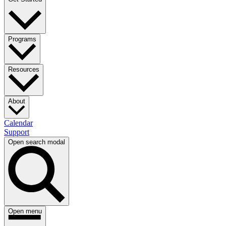
Programs​​​​‌ ‍ ​‍​‍‌‍ ‌ ​‍‌‍‍‌‌‍‌ ‌‍‍‌‌‍ ‍​‍​‍​ ‍‍​‍​‍‌ ​ ‌‍​‌‌‍ ‍‌‍‍‌‌ ‌​‌ ‍‌​‍ ‍‌‍‍‌‌‍ ​‍​‍​‍ ​​‍​‍‌‍‍​‌ ​‍‌‍‌‌‌‍‌‍​‍​‍​ ‍‍​‍​‍‌‍‍​‌ ‌​‌ ‌​‌ ​​​ ‍‍​‍ ​‍ ‌‍ ​‌‍ ‌‍​ ‌‍​‌‌‍ ​‌‍‍​‌‍ ‌ ​ ‌ ‌​​ ‍‍​ ​ ​ ​ ​ ​ ​ ​ ​‍ ‌‍‍‌‌‍ ‍‌ ‌​‌‍‌‌‌‍ ‍‌ ‌​​‍ ‌‍‌‌‌‍‌​‌‍‍‌‌ ‌​​‍ ‌‍ ‌‌‍ ‌‍‌​‌‍‌‌​ ‌‌ ​​‌ ​‍‌‍‌‌‌ ​ ‌‍‌‌‌‍ ‍‌ ‌​‌‍​‌‌ ‌​‌‍‍‌‌‍ ‌‍ ‍​ ‍ ‌‍‍‌‌‍‌​​ ‌‌ ​ ‌‍‍‌‌ ‌​‌‍‌‌‌​‍​‌‍‌‌‌‍​‌‌‍‌​‌‍‌‌‌ ​‍​ ‍ ‌ ‌​‌ ‍‌‌ ​​‌‍‌‌​ ‌‌‍‍​‌‍‌‌‌‍​‌‌‍‌​‌‍‌‌‌ ​‍​ ‍ ‌ ​​‌‍​‌‌ ‌​‌‍‍​​ ‌‌‍ ​‌‍‌‌‌‍‌‍‌ ‌​‌​ ‌‌‍‌‌‌‍ ‍‌ ‌‌‌ ​ ​‍‌‌​ ‌‌‌​​‍‌‌ ‌‍‍ ‌‍‌‌‌ ‍‌​‍‌‌​ ​ ‌​‌​​‍‌‌​ ​ ‌​‌​​‍‌‌​ ​‍​ ​‍​ ​ ‌‍‌​​ ‌​​ ​‌‌‍‌‌​ ‌​​ ​​​ ‌​‌‍‌‌‌‍‌​​ ​​​ ​​​‍‌‌​ ​‍​ ​‍​‍‌‌​ ‌‌‌​‌​​‍ ‍‌ ‌​‌‍‌‌‌ ‍​‌ ‌​​ ‌‍​‍‌‍​‌‌ ​ ‌‍‌‌‌‌‌‌‌ ​‍‌‍ ​​ ‌‌‍‍​‌ ‌​‌ ‌​‌ ​​​‍‌‌​ ​ ‌​​‌​‍‌‌​ ​‍‌​‌‍​‍‌‌​ ​‍‌​‌‍‌‍ ​‌‍ ‌‍​ ‌‍​‌‌‍ ​‌‍‍​‌‍ ‌ ​ ‌ ‌​​‍‌‌​ ​ ‌​​‌​ ​ ​ ​ ​ ​ ​ ​ ​‍‌‍‌‍‍‌‌‍‌​​ ‌‌ ​ ‌‍‍‌‌ ‌​‌‍‌‌‌​‍​‌‍‌‌‌‍​‌‌‍‌​‌‍‌‌‌ ​‍​‍‌‍‌ ‌​‌ ‍‌‌ ​​‌‍‌‌​ ‌‌‍‍​‌‍‌‌‌‍​‌‌‍‌​‌‍‌‌‌ ​‍​‍‌‍‌ ​​‌‍​‌‌ ‌​‌‍‍​​ ‌‌‍ ​‌‍‌‌‌‍‌‍‌ ‌​‌​ ‌‌‍‌‌‌‍ ‍‌ ‌‌‌ ​ ​‍‌‌​ ‌‌‌​​‍‌‌ ‌‍‍ ‌‍‌‌‌ ‍‌​‍‌‌​ ​ ‌​‌​​‍‌‌​ ​ ‌​‌​​‍‌‌​ ​‍​ ​‍​ ​ ‌‍‌​​ ‌​​ ​‌‌‍‌‌​ ‌​​ ​​​ ‌​‌‍‌‌‌‍‌​​ ​​​ ​​​‍‌‌​ ​‍​ ​‍​‍‌‌​ ‌‌‌​‌​​‍ ‍‌ ‌​‌‍‌‌‌ ‍​‌ ‌​​‍‌‍‌ ​​‌‍‌‌‌ ​‍‌ ​ ‌ ​​‌‍‌‌‌‍​ ‌ ‌​‌‍‍‌‌ ‌‍‌‍‌‌​ ‌‌ ​​‌ ‌‌‌‍​‍‌‍ ​‌‍‍‌‌ ​ ‌‍‍​‌‍‌‌‌‍‌​​‍​‍‌ ‌
Resources​​​​‌ ‍ ​‍​‍‌‍ ‌ ​‍‌‍‍‌‌‍‌ ‌‍‍‌‌‍ ‍​‍​‍​ ‍‍​‍​‍‌ ​ ‌‍​‌‌‍ ‍‌‍‍‌‌ ‌​‌ ‍‌​‍ ‍‌‍‍‌‌‍ ​‍​‍​‍ ​​‍​‍‌‍‍​‌ ​‍‌‍‌‌‌‍‌‍​‍​‍​ ‍‍​‍​‍‌‍‍​‌ ‌​‌ ‌​‌ ​​​ ‍‍​‍ ​‍ ‌‍ ​‌‍ ‌‍​ ‌‍​‌‌‍ ​‌‍‍​‌‍ ‌ ​ ‌ ‌​​ ‍‍​ ​ ​ ​ ​ ​ ​ ​ ​‍ ‌‍‍‌‌‍ ‍‌ ‌​‌‍‌‌‌‍ ‍‌ ‌​​‍ ‌‍‌‌‌‍‌​‌‍‍‌‌ ‌​​‍ ‌‍ ‌‌‍ ‌‍‌​‌‍‌‌​ ‌‌ ​​‌ ​‍‌‍‌‌‌ ​ ‌‍‌‌‌‍ ‍‌ ‌​‌‍​‌‌ ‌​‌‍‍‌‌‍ ‌‍ ‍​ ‍ ‌‍‍‌‌‍‌​​ ‌‌ ​ ‌‍‍‌‌ ‌​‌‍‌‌‌​‍​‌‍‌‌‌‍​‌‌‍‌​‌‍‌‌‌ ​‍​ ‍ ‌ ‌​‌ ‍‌‌ ​​‌‍‌‌​ ‌‌‍‍​‌‍‌‌‌‍​‌‌‍‌​‌‍‌‌‌ ​‍​ ‍ ‌ ​​‌‍​‌‌ ‌​‌‍‍​​ ‌‌‍ ​‌‍‌‌‌‍‌‍‌ ‌​‌​ ‌‌‍‌‌‌‍ ‍‌ ‌‌‌ ​ ​‍‌‌​ ‌‌‌​​‍‌‌ ‌‍‍ ‌‍‌‌‌ ‍‌​‍‌‌​ ​ ‌​‌​​‍‌‌​ ​ ‌​‌​​‍‌‌​ ​‍​ ​‍‌‍‌‍‌‍‌‍​ ‌​​ ‌‌‌‍‌‌​ ​ ‌‍‌‌‌‍​‌‌‍​ ​ ‍‌‌‍​ ​ ‍‌​‍‌‌​ ​‍​ ​‍​‍‌‌​ ‌‌‌​‌​​‍ ‍‌ ‌​‌‍‌‌‌ ‍​‌ ‌​​ ‌‍​‍‌‍​‌‌ ​ ‌‍‌‌‌‌‌‌‌ ​‍‌‍ ​​ ‌‌‍‍​‌ ‌​‌ ‌​‌ ​​​‍‌‌​ ​ ‌​​‌​‍‌‌​ ​‍‌​‌‍​‍‌‌​ ​‍‌​‌‍‌‍ ​‌‍ ‌‍​ ‌‍​‌‌‍ ​‌‍‍​‌‍ ‌ ​ ‌ ‌​​‍‌‌​ ​ ‌​​‌​ ​ ​ ​ ​ ​ ​ ​ ​‍‌‍‌‍‍‌‌‍‌​​ ‌‌ ​ ‌‍‍‌‌ ‌​‌‍‌‌‌​‍​‌‍‌‌‌‍​‌‌‍‌​‌‍‌‌‌ ​‍​‍‌‍‌ ‌​‌ ‍‌‌ ​​‌‍‌‌​ ‌‌‍‍​‌‍‌‌‌‍​‌‌‍‌​‌‍‌‌‌ ​‍​‍‌‍‌ ​​‌‍​‌‌ ‌​‌‍‍​​ ‌‌‍ ​‌‍‌‌‌‍‌‍‌ ‌​‌​ ‌‌‍‌‌‌‍ ‍‌ ‌‌‌ ​ ​‍‌‌​ ‌‌‌​​‍‌‌ ‌‍‍ ‌‍‌‌‌ ‍‌​‍‌‌​ ​ ‌​‌​​‍‌‌​ ​ ‌​‌​​‍‌‌​ ​‍​ ​‍‌‍‌‍‌‍‌‍​ ‌​​ ‌‌‌‍‌‌​ ​ ‌‍‌‌‌‍​‌‌‍​ ​ ‍‌‌‍​ ​ ‍‌​‍‌‌​ ​‍​ ​‍​‍‌‌​ ‌‌‌​‌​​‍ ‍‌ ‌​‌‍‌‌‌ ‍​‌ ‌​​‍‌‍‌ ​​‌‍‌‌‌ ​‍‌ ​ ‌ ​​‌‍‌‌‌‍​ ‌ ‌​‌‍‍‌‌ ‌‍‌‍‌‌​ ‌‌ ​​‌ ‌‌‌‍​‍‌‍ ​‌‍‍‌‌ ​ ‌‍‍​‌‍‌‌‌‍‌​​‍​‍‌ ‌
About​​​​‌ ‍ ​‍​‍‌‍ ‌ ​‍‌‍‍‌‌‍‌ ‌‍‍‌‌‍ ‍​‍​‍​ ‍‍​‍​‍‌ ​ ‌‍​‌‌‍ ‍‌‍‍‌‌ ‌​‌ ‍‌​‍ ‍‌‍‍‌‌‍ ​‍​‍​‍ ​​‍​‍‌‍‍​‌ ​‍‌‍‌‌‌‍‌‍​‍​‍​ ‍‍​‍​‍‌‍‍​‌ ‌​‌ ‌​‌ ​​​ ‍‍​‍ ​‍ ‌‍ ​‌‍ ‌‍​ ‌‍​‌‌‍ ​‌‍‍​‌‍ ‌ ​ ‌ ‌​​ ‍‍​ ​ ​ ​ ​ ​ ​ ​ ​‍ ‌‍‍‌‌‍ ‍‌ ‌​‌‍‌‌‌‍ ‍‌ ‌​​‍ ‌‍‌‌‌‍‌​‌‍‍‌‌ ‌​​‍ ‌‍ ‌‌‍ ‌‍‌​‌‍‌‌​ ‌‌ ​​‌ ​‍‌‍‌‌‌ ​ ‌‍‌‌‌‍ ‍‌ ‌​‌‍​‌‌ ‌​‌‍‍‌‌‍ ‌‍ ‍​ ‍ ‌‍‍‌‌‍‌​​ ‌‌ ​ ‌‍‍‌‌ ‌​‌‍‌‌‌​‍​‌‍‌‌‌‍​‌‌‍‌​‌‍‌‌‌ ​‍​ ‍ ‌ ‌​‌ ‍‌‌ ​​‌‍‌‌​ ‌‌‍‍​‌‍‌‌‌‍​‌‌‍‌​‌‍‌‌‌ ​‍​ ‍ ‌ ​​‌‍​‌‌ ‌​‌‍‍​​ ‌‌ ​‍‌‍‍‌‌‍‌ ‌‍‍​‌ ‌​‌​ ‌‌‍‌‌‌‍ ‍‌ ‌‌‌ ​ ​‍‌‌​ ‌‌‌​​‍‌‌ ‌‍‍ ‌‍‌‌‌ ‍‌​‍‌‌​ ​ ‌​‌​​‍‌‌​ ​ ‌​‌​​‍‌‌​ ​‍​ ​‍​ ​‌​ ‌​​ ​ ‌‍​ ​ ‌‍‌‍​ ​ ‌ ​ ‌ ‌‍​‌‌‍‌‍​ ‌‍‌‍‌​​‍‌‌​ ​‍​ ​‍​‍‌‌​ ‌‌‌​‌​​‍ ‍‌ ‌​‌‍‌‌‌ ‍​‌ ‌​​ ‌‍​‍‌‍​‌‌ ​ ‌‍‌‌‌‌‌‌‌ ​‍‌‍ ​​ ‌‌‍‍​‌ ‌​‌ ‌​‌ ​​​‍‌‌​ ​ ‌​​‌​‍‌‌​ ​‍‌​‌‍​‍‌‌​ ​‍‌​‌‍‌‍ ​‌‍ ‌‍​ ‌‍​‌‌‍ ​‌‍‍​‌‍ ‌ ​ ‌ ‌​​‍‌‌​ ​ ‌​​‌​ ​ ​ ​ ​ ​ ​ ​ ​‍‌‍‌‍‍‌‌‍‌​​ ‌‌ ​ ‌‍‍‌‌ ‌​‌‍‌‌‌​‍​‌‍‌‌‌‍​‌‌‍‌​‌‍‌‌‌ ​‍​‍‌‍‌ ‌​‌ ‍‌‌ ​​‌‍‌‌​ ‌‌‍‍​‌‍‌‌‌‍​‌‌‍‌​‌‍‌‌‌ ​‍​‍‌‍‌ ​​‌‍​‌‌ ‌​‌‍‍​​ ‌‌ ​‍‌‍‍‌‌‍‌ ‌‍‍​‌ ‌​‌​ ‌‌‍‌‌‌‍ ‍‌ ‌‌‌ ​ ​‍‌‌​ ‌‌‌​​‍‌‌ ‌‍‍ ‌‍‌‌‌ ‍‌​‍‌‌​ ​ ‌​‌​​‍‌‌​ ​ ‌​‌​​‍‌‌​ ​‍​ ​‍​ ​‌​ ‌​​ ​ ‌‍​ ​ ‌‍‌‍​ ​ ‌ ​ ‌ ‌‍​‌‌‍‌‍​ ‌‍‌‍‌​​‍‌‌​ ​‍​ ​‍​‍‌‌​ ‌‌‌​‌​​‍ ‍‌ ‌​‌‍‌‌‌ ‍​‌ ‌​​‍‌‍‌ ​​‌‍‌‌‌ ​‍‌ ​ ‌ ​​‌‍‌‌‌‍​ ‌ ‌​‌‍‍‌‌ ‌‍‌‍‌‌​ ‌‌ ​​‌ ‌‌‌‍​‍‌‍ ​‌‍‍‌‌ ​ ‌‍‍​‌‍‌‌‌‍‌​​‍​‍‌ ‌
Calendar​​​​‌ ‍ ​‍​‍‌‍ ‌ ​‍‌‍‍‌‌‍‌ ‌‍‍‌‌‍ ‍​‍​‍​ ‍‍​‍​‍‌ ​ ‌‍​‌‌‍ ‍‌‍‍‌‌ ‌​‌ ‍‌​‍ ‍‌‍‍‌‌‍ ​‍​‍​‍ ​​‍​‍‌‍‍​‌ ​‍‌‍‌‌‌‍‌‍​‍​‍​ ‍‍​‍​‍‌‍‍​‌ ‌​‌ ‌​‌ ​​​ ‍‍​‍ ​‍ ‌‍ ​‌‍ ‌‍​ ‌‍​‌‌‍ ​‌‍‍​‌‍ ‌ ​ ‌ ‌​​ ‍‍​ ​ ​ ​ ​ ​ ​ ​ ​‍ ‌‍‍‌‌‍ ‍‌ ‌​‌‍‌‌‌‍ ‍‌ ‌​​‍ ‌‍‌‌‌‍‌​‌‍‍‌‌ ‌​​‍ ‌‍ ‌‌‍ ‌‍‌​‌‍‌‌​ ‌‌ ​​‌ ​‍‌‍‌‌‌ ​ ‌‍‌‌‌‍ ‍‌ ‌​‌‍​‌‌ ‌​‌‍‍‌‌‍ ‌‍ ‍​ ‍ ‌‍‍‌‌‍‌​​ ‌‌ ​ ‌‍‍‌‌ ‌​‌‍‌‌‌​‍​‌‍‌‌‌‍​‌‌‍‌​‌‍‌‌‌ ​‍​ ‍ ‌ ‌​‌ ‍‌‌ ​​‌‍‌‌​ ‌‌‍‍​‌‍‌‌‌‍​‌‌‍‌​‌‍‌‌‌ ​‍​ ‍ ‌ ​​‌‍​‌‌ ‌​‌‍‍​​ ‌‌ ​‍‌‍‍‌‌‍‌ ‌‍‍​‌ ‌​‌​ ‌‌‍‌‌‌‍ ‍‌ ‌‌‌ ​ ​‍‌‌​ ‌‌‌​​‍‌‌ ‌‍‍ ‌‍‌‌‌ ‍‌​‍‌‌​ ​ ‌​‌​​‍‌‌​ ​ ‌​‌​​‍‌‌​ ​‍​ ​‍​ ‍​​ ​‌​ ​‍​ ‌ ​ ​​​ ​‍​ ​‍‌‍‌‍​ ‌​​ ‍​​ ​‍​ ​​​‍‌‌​ ​‍​ ​‍​‍‌‌​ ‌‌‌​‌​​‍ ‍‌ ‌​‌‍‌‌‌ ‍​‌ ‌​​ ‌‍​‍‌‍​‌‌ ​ ‌‍‌‌‌‌‌‌‌ ​‍‌‍ ​​ ‌‌‍‍​‌ ‌​‌ ‌​‌ ​​​‍‌‌​ ​ ‌​​‌​‍‌‌​ ​‍‌​‌‍​‍‌‌​ ​‍‌​‌‍‌‍ ​‌‍ ‌‍​ ‌‍​‌‌‍ ​‌‍‍​‌‍ ‌ ​ ‌ ‌​​‍‌‌​ ​ ‌​​‌​ ​ ​ ​ ​ ​ ​ ​ ​‍‌‍‌‍‍‌‌‍‌​​ ‌‌ ​ ‌‍‍‌‌ ‌​‌‍‌‌‌​‍​‌‍‌‌‌‍​‌‌‍‌​‌‍‌‌‌ ​‍​‍‌‍‌ ‌​‌ ‍‌‌ ​​‌‍‌‌​ ‌‌‍‍​‌‍‌‌‌‍​‌‌‍‌​‌‍‌‌‌ ​‍​‍‌‍‌ ​​‌‍​‌‌ ‌​‌‍‍​​ ‌‌ ​‍‌‍‍‌‌‍‌ ‌‍‍​‌ ‌​‌​ ‌‌‍‌‌‌‍ ‍‌ ‌‌‌ ​ ​‍‌‌​ ‌‌‌​​‍‌‌ ‌‍‍ ‌‍‌‌‌ ‍‌​‍‌‌​ ​ ‌​‌​​‍‌‌​ ​ ‌​‌​​‍‌‌​ ​‍​ ​‍​ ‍​​ ​‌​ ​‍​ ‌ ​ ​​​ ​‍​ ​‍‌‍‌‍​ ‌​​ ‍​​ ​‍​ ​​​‍‌‌​ ​‍​ ​‍​‍‌‌​ ‌‌‌​‌​​‍ ‍‌ ‌​‌‍‌‌‌ ‍​‌ ‌​​‍‌‍‌ ​​‌‍‌‌‌ ​‍‌ ​ ‌ ​​‌‍‌‌‌‍​ ‌ ‌​‌‍‍‌‌ ‌‍‌‍‌‌​ ‌‌ ​​‌ ‌‌‌‍​‍‌‍ ​‌‍‍‌‌ ​ ‌‍‍​‌‍‌‌‌‍‌​​‍​‍‌ ‌
Support​​​​‌ ‍ ​‍​‍‌‍ ‌ ​‍‌‍‍‌‌‍‌ ‌‍‍‌‌‍ ‍​‍​‍​ ‍‍​‍​‍‌ ​ ‌‍​‌‌‍ ‍‌‍‍‌‌ ‌​‌ ‍‌​‍ ‍‌‍‍‌‌‍ ​‍​‍​‍ ​​‍​‍‌‍‍​‌ ​‍‌‍‌‌‌‍‌‍​‍​‍​ ‍‍​‍​‍‌‍‍​‌ ‌​‌ ‌​‌ ​​​ ‍‍​‍ ​‍ ‌‍ ​‌‍ ‌‍​ ‌‍​‌‌‍ ​‌‍‍​‌‍ ‌ ​ ‌ ‌​​ ‍‍​ ​ ​ ​ ​ ​ ​ ​ ​‍ ‌‍‍‌‌‍ ‍‌ ‌​‌‍‌‌‌‍ ‍‌ ‌​​‍ ‌‍‌‌‌‍‌​‌‍‍‌‌ ‌​​‍ ‌‍ ‌‌‍ ‌‍‌​‌‍‌‌​ ‌‌ ​​‌ ​‍‌‍‌‌‌ ​ ‌‍‌‌‌‍ ‍‌ ‌​‌‍​‌‌ ‌​‌‍‍‌‌‍ ‌‍ ‍​ ‍ ‌‍‍‌‌‍‌​​ ‌‌ ​ ‌‍‍‌‌ ‌​‌‍‌‌‌​‍​‌‍‌‌‌‍​‌‌‍‌​‌‍‌‌‌ ​‍​ ‍ ‌ ‌​‌ ‍‌‌ ​​‌‍‌‌​ ‌‌‍‍​‌‍‌‌‌‍​‌‌‍‌​‌‍‌‌‌ ​‍​ ‍ ‌ ​​‌‍​‌‌ ‌​‌‍‍​​ ‌‌ ​‍‌‍‍‌‌‍‌ ‌‍‍​‌ ‌​‌​ ‌‌‍‌‌‌‍ ‍‌ ‌‌‌ ​ ​‍‌‌​ ‌‌‌​​‍‌‌ ‌‍‍ ‌‍‌‌‌ ‍‌​‍‌‌​ ​ ‌​‌​​‍‌‌​ ​ ‌​‌​​‍‌‌​ ​‍​ ​‍​ ‍​​ ​‍​ ‌ ‌‍‌‌​ ​‌‌‍​‍‌‍‌​​ ‍‌​ ‌​‌‍​ ​ ‌ ​ ‌ ​‍‌‌​ ​‍​ ​‍​‍‌‌​ ‌‌‌​‌​​‍ ‍‌ ‌​‌‍‌‌‌ ‍​‌ ‌​​ ‌‍​‍‌‍​‌‌ ​ ‌‍‌‌‌‌‌‌‌ ​‍‌‍ ​​ ‌‌‍‍​‌ ‌​‌ ‌​‌ ​​​‍‌‌​ ​ ‌​​‌​‍‌‌​ ​‍‌​‌‍​‍‌‌​ ​‍‌​‌‍‌‍ ​‌‍ ‌‍​ ‌‍​‌‌‍ ​‌‍‍​‌‍ ‌ ​ ‌ ‌​​‍‌‌​ ​ ‌​​‌​ ​ ​ ​ ​ ​ ​ ​ ​‍‌‍‌‍‍‌‌‍‌​​ ‌‌ ​ ‌‍‍‌‌ ‌​‌‍‌‌‌​‍​‌‍‌‌‌‍​‌‌‍‌​‌‍‌‌‌ ​‍​‍‌‍‌ ‌​‌ ‍‌‌ ​​‌‍‌‌​ ‌‌‍‍​‌‍‌‌‌‍​‌‌‍‌​‌‍‌‌‌ ​‍​‍‌‍‌ ​​‌‍​‌‌ ‌​‌‍‍​​ ‌‌ ​‍‌‍‍‌‌‍‌ ‌‍‍​‌ ‌​‌​ ‌‌‍‌‌‌‍ ‍‌ ‌‌‌ ​ ​‍‌‌​ ‌‌‌​​‍‌‌ ‌‍‍ ‌‍‌‌‌ ‍‌​‍‌‌​ ​ ‌​‌​​‍‌‌​ ​ ‌​‌​​‍‌‌​ ​‍​ ​‍​ ‍​​ ​‍​ ‌ ‌‍‌‌​ ​‌‌‍​‍‌‍‌​​ ‍‌​ ‌​‌‍​ ​ ‌ ​ ‌ ​‍‌‌​ ​‍​ ​‍​‍‌‌​ ‌‌‌​‌​​‍ ‍‌ ‌​‌‍‌‌‌ ‍​‌ ‌​​‍‌‍‌ ​​‌‍‌‌‌ ​‍‌ ​ ‌ ​​‌‍‌‌‌‍​ ‌ ‌​‌‍‍‌‌ ‌‍‌‍‌‌​ ‌‌ ​​‌ ‌‌‌‍​‍‌‍ ​‌‍‍‌‌ ​ ‌‍‍​‌‍‌‌‌‍‌​​‍​‍‌ ‌
Open search modal
Open menu