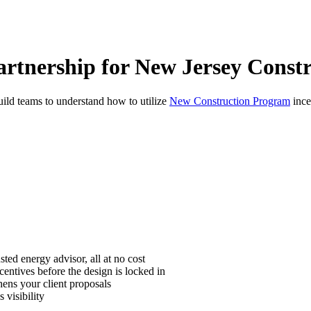
rtnership for New Jersey Constr
​ ​‌​ ​‍‌‍‌‌‌‍​‌​ ‌‌​‍ ‌​ ‌ ​ ‌​‌‍​‌‌‍​‌​‍ ‌​ ‌​​ ​​‌‍​ ‌‍‌​​‍ ‌‌‍​‍‌‍‌‍​ ‍​‌‍​ ​‍ ‌‌‍​ ‌‍‌‌‌‍​ ‌‍‌‌‌‍‌‌​ ​​​ ​‌​ ​‌​ ‌​​ ​‌​ ‍‌‌‍‌​​‍‌‍‌ ‌​‌ ‍‌‌ ​​‌‍‌‌​ ‌‌‍‌‌‌ ‌‍‌‍‌‌‌‍ ‍‌ ‌​​‍‌‍‌ ​​‌‍​‌‌ ‌​‌‍‍​​ ‌‌‍‍​‌‍‌‌‌ ​‍‌‍ ​‍ ‍‌‍​ ‌‍ ‌‍ ‍‌ ‌​‌‍‌‌‌‍ ‍‌ ‌​​‍‌‌​ ‌‌‌​​‍‌‌ ‌‍‍ ‌‍‌‌‌ ‍‌​‍‌‌​ ​ ‌​‌​​‍‌‌​ ​ ‌​‌​​‍‌‌​ ​‍​ ​‍‌‍​‍​ ‍​​ ‌‌‌‍‌‍‌‍​‌‌‍‌‌‌‍​ ​ ​‍​ ‌​​ ​​​ ‌ ​ ​‌​‍‌‌​ ​‍​ ​‍​‍‌‌​ ‌‌‌​‌​​‍ ‍‌‍​ ‌‍‍​‌‍‍‌‌‍ ​‌‍‌​‌ ​‍‌‍‌‌‌‍ ‍​‍‌‌​ ‌‌‌​​‍‌‌ ‌‍‍ ‌‍‌‌‌ ‍‌​‍‌‌​ ​ ‌​‌​​‍‌‌​ ​ ‌​‌​​‍‌‌​ ​‍​ ​‍‌‍‌‍‌‍‌‍​ ‌‌​ ​ ‌‍‌‌‌‍‌‌‌‍‌‌​ ‌‌​ ​ ​ ‌​​ ​ ‌‍‌‌​‍‌‌​ ​‍​ ​‍​‍‌‌​ ‌‌‌​‌​​‍ ‍‌ ‌​‌‍‌‌‌ ‍​‌ ‌​​‍‌‍‌ ​​‌‍‌‌‌ ​‍‌ ​ ‌ ​​‌‍‌‌‌‍​ ‌ ‌​‌‍‍‌‌ ‌‍‌‍‌‌​ ‌‌ ​​‌ ‌‌‌‍​‍‌‍ ​‌‍‍‌‌ ​ ‌‍‍​‌‍‌‌‌‍‌​​‍​‍‌ ‌
New Construction Program
incentives.​​​​‌ ‍ ​‍​‍‌‍ ‌ ​‍‌‍‍‌‌‍‌ ‌‍‍‌‌‍ ‍​‍​‍​ ‍‍​‍​‍‌ ​ ‌‍​‌‌‍ ‍‌‍‍‌‌ ‌​‌ ‍‌​‍ ‍‌‍‍‌‌‍ ​‍​‍​‍ ​​‍​‍‌‍‍​‌ ​‍‌‍‌‌‌‍‌‍​‍​‍​ ‍‍​‍​‍‌‍‍​‌ ‌​‌ ‌​‌ ​​​ ‍‍​‍ ​‍ ‌‍ ​‌‍ ‌‍​ ‌‍​‌‌‍ ​‌‍‍​‌‍ ‌ ​ ‌ ‌​​ ‍‍​ ​ ​ ​ ​ ​ ​ ​ ​‍ ‌‍‍‌‌‍ ‍‌ ‌​‌‍‌‌‌‍ ‍‌ ‌​​‍ ‌‍‌‌‌‍‌​‌‍‍‌‌ ‌​​‍ ‌‍ ‌‌‍ ‌‍‌​‌‍‌‌​ ‌‌ ​​‌ ​‍‌‍‌‌‌ ​ ‌‍‌‌‌‍ ‍‌ ‌​‌‍​‌‌ ‌​‌‍‍‌‌‍ ‌‍ ‍​ ‍ ‌‍‍‌‌‍‌​​ ‌‌‍‌‍​ ‌‌​ ‍‌​ ​‌​ ​‍‌‍‌‌‌‍​‌​ ‌‌​‍ ‌​ ‌ ​ ‌​‌‍​‌‌‍​‌​‍ ‌​ ‌​​ ​​‌‍​ ‌‍‌​​‍ ‌‌‍​‍‌‍‌‍​ ‍​‌‍​ ​‍ ‌‌‍​ ‌‍‌‌‌‍​ ‌‍‌‌‌‍‌‌​ ​​​ ​‌​ ​‌​ ‌​​ ​‌​ ‍‌‌‍‌​​ ‍ ‌ ‌​‌ ‍‌‌ ​​‌‍‌‌​ ‌‌‍‌‌‌ ‌‍‌‍‌‌‌‍ ‍‌ ‌​​ ‍ ‌ ​​‌‍​‌‌ ‌​‌‍‍​​ ‌‌‍‍​‌‍‌‌‌ ​‍‌‍ ​‍ ‍‌‍​ ‌‍ ‌‍ ‍‌ ‌​‌‍‌‌‌‍ ‍‌ ‌​​‍‌‌​ ‌‌‌​​‍‌‌ ‌‍‍ ‌‍‌‌‌ ‍‌​‍‌‌​ ​ ‌​‌​​‍‌‌​ ​ ‌​‌​​‍‌‌​ ​‍​ ​‍‌‍​‍​ ‍​​ ‌‌‌‍‌‍‌‍​‌‌‍‌‌‌‍​ ​ ​‍​ ‌​​ ​​​ ‌ ​ ​‌​‍‌‌​ ​‍​ ​‍​‍‌‌​ ‌‌‌​‌​​‍ ‍‌‍​ ‌‍‍
​‌​​‍‌‌​ ​ ‌​‌​​‍‌‌​ ​‍​ ​‍​ ‌ ​ ​‌​ ‍‌​ ‌ ​ ‍​​ ‌​​ ​​​ ‍‌​ ​ ​ ‌‍​ ‌‌‌‍‌​​‍‌‌​ ​‍​ ​‍​‍‌‌​ ‌‌‌​‌​​‍ ‍‌ ‌​‌‍‌‌‌ ‍​‌ ‌​​ ‌‍​‍‌‍​‌‌ ​ ‌‍‌‌‌‌‌‌‌ ​‍‌‍ ​​ ‌‌‍‍​‌ ‌​‌ ‌​‌ ​​​‍‌‌​ ​ ‌​​‌​‍‌‌​ ​‍‌​‌‍​‍‌‌​ ​‍‌​‌‍‌‍ ​‌‍ ‌‍​ ‌‍​‌‌‍ ​‌‍‍​‌‍ ‌ ​ ‌ ‌​​‍‌‌​ ​ ‌​​‌​ ​ ​ ​ ​ ​ ​ ​ ​‍‌‍‌‍‍‌‌‍‌​​ ‌‌‍‌‍​ ‌‌​ ‍‌​ ​‌​ ​‍‌‍‌‌‌‍​‌​ ‌‌​‍ ‌​ ‌ ​ ‌​‌‍​‌‌‍​‌​‍ ‌​ ‌​​ ​​‌‍​ ‌‍‌​​‍ ‌‌‍​‍‌‍‌‍​ ‍​‌‍​ ​‍ ‌‌‍​ ‌‍‌‌‌‍​ ‌‍‌‌‌‍‌‌​ ​​​ ​‌​ ​‌​ ‌​​ ​‌​ ‍‌‌‍‌​​‍‌‍‌ ‌​‌ ‍‌‌ ​​‌‍‌‌​ ‌‌‍‌‌‌ ‌‍‌‍‌‌‌‍ ‍‌ ‌​​‍‌‍‌ ​​‌‍​‌‌ ‌​‌‍‍​​ ‌‌‍‍​‌‍‌‌‌ ​‍‌‍ ​‍ ‍‌‍​ ‌‍ ‌‍ ‍‌ ‌​‌‍‌‌‌‍ ‍‌ ‌​​‍‌‌​ ‌‌‌​​‍‌‌ ‌‍‍ ‌‍‌‌‌ ‍‌​‍‌‌​ ​ ‌​‌​​‍‌‌​ ​ ‌​‌​​‍‌‌​ ​‍​ ​‍​ ‌‍‌‍​‍​ ‌ ‌‍‌‍​ ‌ ‌‍‌‌‌‍‌​‌‍​‌‌‍​ ‌‍‌‌​ ‍​​ ‌‌​‍‌‌​ ​‍​ ​‍​‍‌‌​ ‌‌‌​‌​​‍ ‍‌‍​ ‌‍‍​‌‍‍‌‌‍ ​‌‍‌​‌ ​‍‌‍‌‌‌‍ ‍​‍‌‌​ ‌‌‌​​‍‌‌ ‌‍‍ ‌‍‌‌‌ ‍‌​‍‌‌​ ​ ‌​‌​​‍‌‌​ ​ ‌​‌​​‍‌‌​ ​‍​ ​‍​ ‌ ​ ​‌​ ‍‌​ ‌ ​ ‍​​ ‌​​ ​​​ ‍‌​ ​ ​ ‌‍​ ‌‌‌‍‌​​‍‌‌​ ​‍​ ​‍​‍‌‌​ ‌‌‌​‌​​‍ ‍‌ ‌​‌‍‌‌‌ ‍​‌ ‌​​‍‌‍‌ ​​‌‍‌‌‌ ​‍‌ ​ ‌ ​​‌‍‌‌‌‍​ ‌ ‌​‌‍‍‌‌ ‌‍‌‍‌‌​ ‌‌ ​​‌ ‌‌‌‍​‍‌‍ ​‌‍‍‌‌ ​ ‌‍‍​‌‍‌‌‌‍‌​​‍​‍‌ ‌
​‌‌ ‌​‌‍‍​​ ‌‌‍‍​‌‍‌‌‌ ​‍‌‍ ​‍ ‍‌‍​ ‌‍ ‌‍ ‍‌ ‌​‌‍‌‌‌‍ ‍‌ ‌​​‍‌‌​ ‌‌‌​​‍‌‌ ‌‍‍ ‌‍‌‌‌ ‍‌​‍‌‌​ ​ ‌​‌​​‍‌‌​ ​ ‌​‌​​‍‌‌​ ​‍​ ​‍‌‍‌​​ ‌‍​ ‌ ‌‍​ ​ ​ ‌‍​‌​ ​ ​ ​​​ ​ ​ ‍‌​ ‌ ‌‍​‌​‍‌‌​ ​‍​ ​‍​‍‌‌​ ‌‌‌​‌​​‍ ‍‌‍​ ‌‍‍​‌‍‍‌‌‍ ​‌‍‌​‌ ​‍‌‍‌‌‌‍ ‍​‍‌‌​ ‌‌‌​​‍‌‌ ‌‍‍ ‌‍‌‌‌ ‍‌​‍‌‌​ ​ ‌​‌​​‍‌‌​ ​ ‌​‌​​‍‌‌​ ​‍​ ​‍‌‍‌‍​ ‌‌​ ‌ ‌‍​ ‌‍‌‌​ ‌ ​ ‍‌‌‍​ ​ ‍‌‌‍‌‍​ ​ ‌‍​ ​‍‌‌​ ​‍​ ​‍​‍‌‌​ ‌‌‌​‌​​‍ ‍‌ ‌​‌‍‌‌‌ ‍​‌ ‌​​ ‌‍​‍‌‍​‌‌ ​ ‌‍‌‌‌‌‌‌‌ ​‍‌‍ ​​ ‌‌‍‍​‌ ‌​‌ ‌​‌ ​​​‍‌‌​ ​ ‌​​‌​‍‌‌​ ​‍‌​‌‍​‍‌‌​ ​‍‌​‌‍‌‍ ​‌‍ ‌‍​ ‌‍​‌‌‍ ​‌‍‍​‌‍ ‌ ​ ‌ ‌​​‍‌‌​ ​ ‌​​‌​ ​ ​ ​ ​ ​ ​ ​ ​‍‌‍‌‍‍‌‌‍‌​​ ‌‌‍‌‍​ ‌‌​ ‍‌​ ​‌​ ​‍‌‍‌‌‌‍​‌​ ‌‌​‍ ‌​ ‌ ​ ‌​‌‍​‌‌‍​‌​‍ ‌​ ‌​​ ​​‌‍​ ‌‍‌​​‍ ‌‌‍​‍‌‍‌‍​ ‍​‌‍​ ​‍ ‌‌‍​ ‌‍‌‌‌‍​ ‌‍‌‌‌‍‌‌​ ​​​ ​‌​ ​‌​ ‌​​ ​‌​ ‍‌‌‍‌​​‍‌‍‌ ‌​‌ ‍‌‌ ​​‌‍‌‌​ ‌‌‍‌‌‌ ‌‍‌‍‌‌‌‍ ‍‌ ‌​​‍‌‍‌ ​​‌‍​‌‌ ‌​‌‍‍​​ ‌‌‍‍​‌‍‌‌‌ ​‍‌‍ ​‍ ‍‌‍​ ‌‍ ‌‍ ‍‌ ‌​‌‍‌‌‌‍ ‍‌ ‌​​‍‌‌​ ‌‌‌​​‍‌‌ ‌‍‍ ‌‍‌‌‌ ‍‌​‍‌‌​ ​ ‌​‌​​‍‌‌​ ​ ‌​‌​​‍‌‌​ ​‍​ ​‍‌‍‌​​ ‌‍​ ‌ ‌‍​ ​ ​ ‌‍​‌​ ​ ​ ​​​ ​ ​ ‍‌​ ‌ ‌‍​‌​‍‌‌​ ​‍​ ​‍​‍‌‌​ ‌‌‌​‌​​‍ ‍‌‍​ ‌‍‍​‌‍‍‌‌‍ ​‌‍‌​‌ ​‍‌‍‌‌‌‍ ‍​‍‌‌​ ‌‌‌​​‍‌‌ ‌‍‍ ‌‍‌‌‌ ‍‌​‍‌‌​ ​ ‌​‌​​‍‌‌​ ​ ‌​‌​​‍‌‌​ ​‍​ ​‍‌‍‌‍​ ‌‌​ ‌ ‌‍​ ‌‍‌‌​ ‌ ​ ‍‌‌‍​ ​ ‍‌‌‍‌‍​ ​ ‌‍​ ​‍‌‌​ ​‍​ ​‍​‍‌‌​ ‌‌‌​‌​​‍ ‍‌ ‌​‌‍‌‌‌ ‍​‌ ‌​​‍‌‍‌ ​​‌‍‌‌‌ ​‍‌ ​ ‌ ​​‌‍‌‌‌‍​ ‌ ‌​‌‍‍‌‌ ‌‍‌‍‌‌​ ‌‌ ​​‌ ‌‌‌‍​‍‌‍ ​‌‍‍‌‌ ​ ‌‍‍​‌‍‌‌‌‍‌​​‍​‍‌ ‌
‌‌‌‌‌‌‌ ​‍‌‍ ​​ ‌‌‍‍​‌ ‌​‌ ‌​‌ ​​​‍‌‌​ ​ ‌​​‌​‍‌‌​ ​‍‌​‌‍​‍‌‌​ ​‍‌​‌‍‌‍ ​‌‍ ‌‍​ ‌‍​‌‌‍ ​‌‍‍​‌‍ ‌ ​ ‌ ‌​​‍‌‌​ ​ ‌​​‌​ ​ ​ ​ ​ ​ ​ ​ ​‍‌‍‌‍‍‌‌‍‌​​ ‌‌‍‌‍​ ‌‌​ ‍‌​ ​‌​ ​‍‌‍‌‌‌‍​‌​ ‌‌​‍ ‌​ ‌ ​ ‌​‌‍​‌‌‍​‌​‍ ‌​ ‌​​ ​​‌‍​ ‌‍‌​​‍ ‌‌‍​‍‌‍‌‍​ ‍​‌‍​ ​‍ ‌‌‍​ ‌‍‌‌‌‍​ ‌‍‌‌‌‍‌‌​ ​​​ ​‌​ ​‌​ ‌​​ ​‌​ ‍‌‌‍‌​​‍‌‍‌ ‌​‌ ‍‌‌ ​​‌‍‌‌​ ‌‌‍‌‌‌ ‌‍‌‍‌‌‌‍ ‍‌ ‌​​‍‌‍‌ ​​‌‍​‌‌ ‌​‌‍‍​​ ‌‌‍‍​‌‍‌‌‌ ​‍‌‍ ​‍ ‍‌‍​ ‌‍ ‌‍ ‍‌ ‌​‌‍‌‌‌‍ ‍‌ ‌​​‍‌‌​ ‌‌‌​​‍‌‌ ‌‍‍ ‌‍‌‌‌ ‍‌​‍‌‌​ ​ ‌​‌​​‍‌‌​ ​ ‌​‌​​‍‌‌​ ​‍​ ​‍​ ‍‌‌‍​‌​ ​‍​ ‍​‌‍‌‍​ ‌‌​ ‌​‌‍​‍​ ‌ ​ ​‌​ ‍‌​ ​ ​‍‌‌​ ​‍​ ​‍​‍‌‌​ ‌‌‌​‌​​‍ ‍‌‍​ ‌‍‍​‌‍‍‌‌‍ ​‌‍‌​‌ ​‍‌‍‌‌‌‍ ‍​‍‌‌​ ‌‌‌​​‍‌‌ ‌‍‍ ‌‍‌‌‌ ‍‌​‍‌‌​ ​ ‌​‌​​‍‌‌​ ​ ‌​‌​​‍‌‌​ ​‍​ ​‍‌‍‌‌​ ​​​ ‌​​ ​‌​ ‍‌‌‍​‍‌‍​‍​ ‌ ​ ‍​​ ‌​‌‍​ ​ ‌​​‍‌‌​ ​‍​ ​‍​‍‌‌​ ‌‌‌​‌​​‍ ‍‌ ‌​‌‍‌‌‌ ‍​‌ ‌​​‍‌‍‌ ​​‌‍‌‌‌ ​‍‌ ​ ‌ ​​‌‍‌‌‌‍​ ‌ ‌​‌‍‍‌‌ ‌‍‌‍‌‌​ ‌‌ ​​‌ ‌‌‌‍​‍‌‍ ​‌‍‍‌‌ ​ ‌‍‍​‌‍‌‌‌‍‌​​‍​‍‌ ‌
‍​‌‍​ ​‍ ‌‌‍​ ‌‍‌‌‌‍​ ‌‍‌‌‌‍‌‌​ ​​​ ​‌​ ​‌​ ‌​​ ​‌​ ‍‌‌‍‌​​‍‌‍‌ ‌​‌ ‍‌‌ ​​‌‍‌‌​ ‌‌‍‌‌‌ ‌‍‌‍‌‌‌‍ ‍‌ ‌​​‍‌‍‌ ​​‌‍​‌‌ ‌​‌‍‍​​ ‌‌‍‍​‌‍‌‌‌ ​‍‌‍ ​‍ ‍‌‍​ ‌‍ ‌‍ ‍‌ ‌​‌‍‌‌‌‍ ‍‌ ‌​​‍‌‌​ ‌‌‌​​‍‌‌ ‌‍‍ ‌‍‌‌‌ ‍‌​‍‌‌​ ​ ‌​‌​​‍‌‌​ ​ ‌​‌​​‍‌‌​ ​‍​ ​‍‌‍‌‍​ ​​​ ‍‌​ ‍​​ ​ ​ ‍​‌‍​‍​ ‌ ​ ​‌‌‍​‌​ ‌ ​ ​​​‍‌‌​ ​‍​ ​‍​‍‌‌​ ‌‌‌​‌​​‍ ‍‌‍​ ‌‍‍​‌‍‍‌‌‍ ​‌‍‌​‌ ​‍‌‍‌‌‌‍ ‍​‍‌‌​ ‌‌‌​​‍‌‌ ‌‍‍ ‌‍‌‌‌ ‍‌​‍‌‌​ ​ ‌​‌​​‍‌‌​ ​ ‌​‌​​‍‌‌​ ​‍​ ​‍‌‍‌‍‌‍​ ‌‍‌‌‌‍‌‍​ ‍‌​ ‌​‌‍​‍‌‍‌​​ ‍​​ ​ ​ ​ ​ ‍‌​‍‌‌​ ​‍​ ​‍​‍‌‌​ ‌‌‌​‌​​‍ ‍‌ ‌​‌‍‌‌‌ ‍​‌ ‌​​‍‌‍‌ ​​‌‍‌‌‌ ​‍‌ ​ ‌ ​​‌‍‌‌‌‍​ ‌ ‌​‌‍‍‌‌ ‌‍‌‍‌‌​ ‌‌ ​​‌ ‌‌‌‍​‍‌‍ ​‌‍‍‌‌ ​ ‌‍‍​‌‍‌‌‌‍‌​​‍​‍‌ ‌