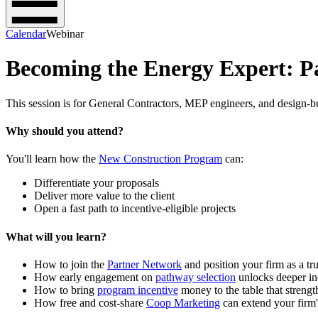
Calendar
Webinar
Becoming the Energy Expert: Pa
This session is for General Contractors, MEP engineers, and design-build teams to understand how to utilize ​​​​‌ ‍ ​‍​‍‌‍ ‌ ​‍‌‍‍‌‌‍‌ ‌‍‍‌‌‍ ‍​‍​‍​ ‍‍​‍​‍‌ ​ ‌‍​‌‌‍ ‍‌‍‍‌‌ ‌​‌ ‍‌​‍ ‍‌‍‍‌‌‍ ​‍​‍​‍ ​​‍​‍‌‍‍​‌ ​‍‌‍‌‌‌‍‌‍​‍​‍​ ‍‍​‍​‍‌‍‍​‌ ‌​‌ ‌​‌ ​​​ ‍‍​‍ ​‍ ‌‍ ​‌‍ ‌‍​ ‌‍​‌‌‍ ​‌‍‍​‌‍ ‌ ​ ‌ ‌​​ ‍‍​ ​ ​ ​ ​ ​ ​ ​ ​‍ ‌‍‍‌‌‍ ‍‌ ‌​‌‍‌‌‌‍ ‍‌ ‌​​‍ ‌‍‌‌‌‍‌​‌‍‍‌‌ ‌​​‍ ‌‍ ‌‌‍ ‌‍‌​‌‍‌‌​ ‌‌ ​​‌ ​‍‌‍‌‌‌ ​ ‌‍‌‌‌‍ ‍‌ ‌​‌‍​‌‌ ‌​‌‍‍‌‌‍ ‌‍ ‍​ ‍ ‌‍‍‌‌‍‌​​ ‌‌‍‌‍​ ‌‌​ ‍‌​ ​‌​ ​‍‌‍‌‌‌‍​‌​ ‌‌​‍ ‌​ ‌ ​ ‌​‌‍​‌‌‍​‌​‍ ‌​ ‌​​ ​​‌‍​ ‌‍‌​​‍ ‌‌‍​‍‌‍‌‍​ ‍​‌‍​ ​‍ ‌‌‍​ ‌‍‌‌‌‍​ ‌‍‌‌‌‍‌‌​ ​​​ ​‌​ ​‌​ ‌​​ ​‌​ ‍‌‌‍‌​​ ‍ ‌ ‌​‌ ‍‌‌ ​​‌‍‌‌​ ‌‌‍‌‌‌ ‌‍‌‍‌‌‌‍ ‍‌ ‌​​ ‍ ‌ ​​‌‍​‌‌ ‌​‌‍‍​​ ‌‌‍‍​‌‍‌‌‌ ​‍‌‍ ​‍ ‍‌‍​ ‌‍ ‌‍ ‍‌ ‌​‌‍‌‌‌‍ ‍‌ ‌​​‍‌‌​ ‌‌‌​​‍‌‌ ‌‍‍ ‌‍‌‌‌ ‍‌​‍‌‌​ ​ ‌​‌​​‍‌‌​ ​ ‌​‌​​‍‌‌​ ​‍​ ​‍‌‍​‍​ ‍​​ ‌‌‌‍‌‍‌‍​‌‌‍‌‌‌‍​ ​ ​‍​ ‌​​ ​​​ ‌ ​ ​‌​‍‌‌​ ​‍​ ​‍​‍‌‌​ ‌‌‌​‌​​‍ ‍‌‍​ ‌‍‍​‌‍‍‌‌‍ ​‌‍‌​‌ ​‍‌‍‌‌‌‍ ‍​‍‌‌​ ‌‌‌​​‍‌‌ ‌‍‍ ‌‍‌‌‌ ‍‌​‍‌‌​ ​ ‌​‌​​‍‌‌​ ​ ‌​‌​​‍‌‌​ ​‍​ ​‍‌‍‌‍‌‍‌‍​ ‌‌​ ​ ‌‍‌‌‌‍‌‌‌‍‌‌​ ‌‌​ ​ ​ ‌​​ ​ ‌‍‌‌​‍‌‌​ ​‍​ ​‍​‍‌‌​ ‌‌‌​‌​​‍ ‍‌ ‌​‌‍‌‌‌ ‍​‌ ‌​​ ‌‍​‍‌‍​‌‌ ​ ‌‍‌‌‌‌‌‌‌ ​‍‌‍ ​​ ‌‌‍‍​‌ ‌​‌ ‌​‌ ​​​‍‌‌​ ​ ‌​​‌​‍‌‌​ ​‍‌​‌‍​‍‌‌​ ​‍‌​‌‍‌‍ ​‌‍ ‌‍​ ‌‍​‌‌‍ ​‌‍‍​‌‍ ‌ ​ ‌ ‌​​‍‌‌​ ​ ‌​​‌​ ​ ​ ​ ​ ​ ​ ​ ​‍‌‍‌‍‍‌‌‍‌​​ ‌‌‍‌‍​ ‌‌​ ‍‌
Why should you attend? ​​​​‌ ‍ ​‍​‍‌‍ ‌ ​‍‌‍‍‌‌‍‌ ‌‍‍‌‌‍ ‍​‍​‍​ ‍‍​‍​‍‌ ​ ‌‍​‌‌‍ ‍‌‍‍‌‌ ‌​‌ ‍‌​‍ ‍‌‍‍‌‌‍ ​‍​‍​‍ ​​‍​‍‌‍‍​‌ ​‍‌‍‌‌‌‍‌‍​‍​‍​ ‍‍​‍​‍‌‍‍​‌ ‌​‌ ‌​‌ ​​​ ‍‍​‍ ​‍ ‌‍ ​‌‍ ‌‍​ ‌‍​‌‌‍ ​‌‍‍​‌‍ ‌ ​ ‌ ‌​​ ‍‍​ ​ ​ ​ ​ ​ ​ ​ ​‍ ‌‍‍‌‌‍ ‍‌ ‌​‌‍‌‌‌‍ ‍‌ ‌​​‍ ‌‍‌‌‌‍‌​‌‍‍‌‌ ‌​​‍ ‌‍ ‌‌‍ ‌‍‌​‌‍‌‌​ ‌‌ ​​‌ ​‍‌‍‌‌‌ ​ ‌‍‌‌‌‍ ‍‌ ‌​‌‍​‌‌ ‌​‌‍‍‌‌‍ ‌‍ ‍​ ‍ ‌‍‍‌‌‍‌​​ ‌‌‍‌‍​ ‌‌​ ‍‌​ ​‌​ ​‍‌‍‌‌‌‍​‌​ ‌‌​‍ ‌​ ‌ ​ ‌​‌‍​‌‌‍​‌​‍ ‌​ ‌​​ ​​‌‍​ ‌‍‌​​‍ ‌‌‍​‍‌‍‌‍​ ‍​‌‍​ ​‍ ‌‌‍​ ‌‍‌‌‌‍​ ‌‍‌‌‌‍‌‌​ ​​​ ​‌​ ​‌​ ‌​​ ​‌​ ‍‌‌‍‌​​ ‍ ‌ ‌​‌ ‍‌‌ ​​‌‍‌‌​ ‌‌‍‌‌‌ ‌‍‌‍‌‌‌‍ ‍‌ ‌​​ ‍ ‌ ​​‌‍​‌‌ ‌​‌‍‍​​ ‌‌‍‍​‌‍‌‌‌ ​‍‌‍ ​‍ ‍‌‍​ ‌‍ ‌‍ ‍‌ ‌​‌‍‌‌‌‍ ‍‌ ‌​​‍‌‌​ ‌‌‌​​‍‌‌ ‌‍‍ ‌‍‌‌‌ ‍‌​‍‌‌​ ​ ‌​‌​​‍‌‌​ ​ ‌​‌​​‍‌‌​ ​‍​ ​‍​ ​ ‌‍​‌‌‍​ ‌‍​‌​ ​​​ ‌​​ ‌‍​ ​​‌‍​‌​ ​​​ ‍‌‌‍‌‍​‍‌‌​ ​‍​ ​‍​‍‌‌​ ‌‌‌​‌​​‍ ‍‌‍​ ‌‍‍​‌‍‍‌‌‍ ​‌‍‌​‌ ​‍‌‍‌‌‌‍ ‍​‍‌‌​ ‌‌‌​​‍‌‌ ‌‍‍ ‌‍‌‌‌ ‍‌​‍‌‌​ ​ ‌​‌​​‍‌‌​ ​ ‌​‌​​‍‌‌​ ​‍​ ​‍​ ‌​‌‍​‍‌‍​‍‌‍‌‍‌‍​‍‌‍​‍​ ​​​ ‍​‌‍‌​‌‍‌​​ ‍​​ ‍‌​‍‌‌​ ​‍​ ​‍​‍‌‌​ ‌‌‌​‌​​‍ ‍‌ ‌​‌‍‌‌‌ ‍​‌ ‌​​ ‌‍​‍‌‍​‌‌ ​ ‌‍‌‌‌‌‌‌‌ ​‍‌‍ ​​ ‌‌‍‍​‌ ‌​‌ ‌​‌ ​​​‍‌‌​ ​ ‌​​‌​‍‌‌​ ​‍‌​‌‍​‍‌‌​ ​‍‌​‌‍‌‍ ​‌‍ ‌‍​ ‌‍​‌‌‍ ​‌‍‍​‌‍ ‌ ​ ‌ ‌​​‍‌‌​ ​ ‌​​‌​ ​ ​ ​ ​ ​ ​ ​ ​‍‌‍‌‍‍‌‌‍‌​​ ‌‌‍‌‍​ ‌‌​ ‍‌​ ​‌​ ​‍‌‍‌‌‌‍​‌​ ‌‌​‍ ‌​ ‌ ​ ‌​‌‍​‌‌‍​‌​‍ ‌​ ‌​​ ​​‌‍​ ‌‍‌​​‍ ‌‌‍​‍‌‍‌‍​ ‍​‌‍​ ​‍ ‌‌‍​ ‌‍‌‌‌‍​ ‌‍‌‌‌‍‌‌​ ​​​ ​‌​ ​‌​ ‌​​ ​‌​ ‍‌‌‍‌​​‍‌‍‌ ‌​‌ ‍‌‌ ​​‌‍‌‌​ ‌‌‍‌‌‌ ‌‍‌‍‌‌‌‍ ‍‌ ‌​​‍‌‍‌ ​​‌‍​‌‌ ‌​‌‍‍​​ ‌‌‍‍​‌‍‌‌‌ ​‍‌‍ ​‍ ‍‌‍​ ‌‍ ‌‍ ‍‌ ‌​‌‍‌‌‌‍ ‍‌ ‌​​‍‌‌​ ‌‌‌​​‍‌‌ ‌‍‍ ‌‍‌‌‌ ‍‌​‍‌‌​ ​ ‌​‌​​‍‌‌​ ​ ‌​‌​​‍‌‌​ ​‍​ ​‍​ ​ ‌‍​‌‌‍​ ‌‍​‌​ ​​​ ‌​​ ‌‍​ ​​‌‍​‌​ ​​​ ‍‌‌‍‌‍​‍‌‌​ ​‍​ ​‍​‍‌‌​ ‌‌‌​‌​​‍ ‍‌‍​ ‌‍‍​‌‍‍‌‌‍ ​‌‍‌​‌ ​‍‌‍‌‌‌‍ ‍​‍‌‌​ ‌‌‌​​‍‌‌ ‌‍‍ ‌‍‌‌‌ ‍‌​‍‌‌​ ​ ‌​‌​​‍‌‌​ ​ ‌​‌​​‍‌‌​ ​‍​ ​‍​ ‌​‌‍​‍‌‍​‍‌‍‌‍‌‍​‍‌‍​‍​ ​​​ ‍​‌‍‌​‌‍‌​​ ‍​​ ‍‌​‍‌‌​ ​‍​ ​‍​‍‌‌​ ‌‌‌​‌​​‍ ‍‌ ‌​‌‍‌‌‌ ‍​‌ ‌​​‍‌‍‌ ​​‌‍‌‌‌ ​‍‌ ​ ‌ ​​‌‍‌‌‌‍​ ‌ ‌​‌‍‍‌‌ ‌‍‌‍‌‌​ ‌‌ ​​‌ ‌‌‌‍​‍‌‍ ​‌‍‍‌‌ ​ ‌‍‍​‌‍‌‌‌‍‌​​‍​‍‌ ‌
You'll learn how the ​​​​‌ ‍ ​‍​‍‌‍ ‌ ​‍‌‍‍‌‌‍‌ ‌‍‍‌‌‍ ‍​‍​‍​ ‍‍​‍​‍‌ ​ ‌‍​‌‌‍ ‍‌‍‍‌‌ ‌​‌ ‍‌​‍ ‍‌‍‍‌‌‍ ​‍​‍​‍ ​​‍​‍‌‍‍​‌ ​‍‌‍‌‌‌‍‌‍​‍​‍​ ‍‍​‍​‍‌‍‍​‌ ‌​‌ ‌​‌ ​​​ ‍‍​‍ ​‍ ‌‍ ​‌‍ ‌‍​ ‌‍​‌‌‍ ​‌‍‍​‌‍ ‌ ​ ‌ ‌​​ ‍‍​ ​ ​ ​ ​ ​ ​ ​ ​‍ ‌‍‍‌‌‍ ‍‌ ‌​‌‍‌‌‌‍ ‍‌ ‌​​‍ ‌‍‌‌‌‍‌​‌‍‍‌‌ ‌​​‍ ‌‍ ‌‌‍ ‌‍‌​‌‍‌‌​ ‌‌ ​​‌ ​‍‌‍‌‌‌ ​ ‌‍‌‌‌‍ ‍‌ ‌​‌‍​‌‌ ‌​‌‍‍‌‌‍ ‌‍ ‍​ ‍ ‌‍‍‌‌‍‌​​ ‌‌‍‌‍​ ‌‌​ ‍‌​ ​‌​ ​‍‌‍‌‌‌‍​‌​ ‌‌​‍ ‌​ ‌ ​ ‌​‌‍​‌‌‍​‌​‍ ‌​ ‌​​ ​​‌‍​ ‌‍‌​​‍ ‌‌‍​‍‌‍‌‍​ ‍​‌‍​ ​‍ ‌‌‍​ ‌‍‌‌‌‍​ ‌‍‌‌‌‍‌‌​ ​​​ ​‌​ ​‌​ ‌​​ ​‌​ ‍‌‌‍‌​​ ‍ ‌ ‌​‌ ‍‌‌ ​​‌‍‌‌​ ‌‌‍‌‌‌ ‌‍‌‍‌‌‌‍ ‍‌ ‌​​ ‍ ‌ ​​‌‍​‌‌ ‌​‌‍‍​​ ‌‌‍‍​‌‍‌‌‌ ​‍‌‍ ​‍ ‍‌‍​ ‌‍ ‌‍ ‍‌ ‌​‌‍‌‌‌‍ ‍‌ ‌​​‍‌‌​ ‌‌‌​​‍‌‌ ‌‍‍ ‌‍‌‌‌ ‍‌​‍‌‌​ ​ ‌​‌​​‍‌‌​ ​ ‌​‌​​‍‌‌​ ​‍​ ​‍​ ‌​​ ‌‌‌‍​‍​ ‍​​ ‍‌‌‍​‌​ ​​​ ‍​​ ​ ​ ‍​‌‍‌​‌‍​ ​‍‌‌​ ​‍​ ​‍​‍‌‌​ ‌‌‌​‌​​‍ ‍‌‍​ ‌‍‍​‌‍‍‌‌‍ ​‌‍‌​‌ ​‍‌‍‌‌‌‍ ‍​‍‌‌​ ‌‌‌​​‍‌‌ ‌‍‍ ‌‍‌‌‌ ‍‌​‍‌‌​ ​ ‌​‌​​‍‌‌​ ​ ‌​‌​​‍‌‌​ ​‍​ ​‍‌‍‌‍‌‍‌‍​ ‌‌​ ​ ‌‍‌‌‌‍‌‌‌‍‌‌​ ‌‌​ ​ ​ ‌​​ ​ ‌‍‌‌​‍‌‌​ ​‍​ ​‍​‍‌‌​ ‌‌‌​‌​​‍ ‍‌ ‌​‌‍‌‌‌ ‍​‌ ‌​​ ‌‍​‍‌‍​‌‌ ​ ‌‍‌‌‌‌‌‌‌ ​‍‌‍ ​​ ‌‌‍‍​‌ ‌​‌ ‌​‌ ​​​‍‌‌​ ​ ‌​​‌​‍‌‌​ ​‍‌​‌‍​‍‌‌​ ​‍‌​‌‍‌‍ ​‌‍ ‌‍​ ‌‍​‌‌‍ ​‌‍‍​‌‍ ‌ ​ ‌ ‌​​‍‌‌​ ​ ‌​​‌​ ​ ​ ​ ​ ​ ​ ​ ​‍‌‍‌‍‍‌‌‍‌​​ ‌‌‍‌‍​ ‌‌​ ‍‌​ ​‌​ ​‍‌‍‌‌‌‍​‌​ ‌‌​‍ ‌​ ‌ ​ ‌​‌‍​‌‌‍​‌​‍ ‌​ ‌​​ ​​‌‍​ ‌‍‌​​‍ ‌‌‍​‍‌‍‌‍​ ‍​‌‍​ ​‍ ‌‌‍​ ‌‍‌‌‌‍​ ‌‍‌‌‌‍‌‌​ ​​​ ​‌​ ​‌​ ‌​​ ​‌​ ‍‌‌‍‌​​‍‌‍‌ ‌​‌ ‍‌‌ ​​‌‍‌‌​ ‌‌‍‌‌‌ ‌‍‌‍‌‌‌‍ ‍‌ ‌​​‍‌‍‌ ​​‌‍​‌‌ ‌​‌‍‍​​ ‌‌‍‍​‌‍‌‌‌ ​‍‌‍ ​‍ ‍‌‍​ ‌‍ ‌‍ ‍‌ ‌​‌‍‌‌‌‍ ‍‌ ‌​​‍‌‌​ ‌‌‌​​‍‌‌ ‌‍‍ ‌‍‌‌‌ ‍‌​‍‌‌​ ​ ‌​‌​​‍‌‌​ ​ ‌​‌​​‍‌‌​ ​‍​ ​‍​ ‌​​ ‌‌‌‍​‍​ ‍​​ ‍‌‌‍​‌​ ​​​ ‍​​ ​ ​ ‍​‌‍‌​‌‍​ ​‍‌‌​ ​‍​ ​‍​‍‌‌​ ‌‌‌​‌​​‍ ‍‌‍​ ‌‍‍​‌‍‍‌‌‍ ​‌‍‌​‌ ​‍‌‍‌‌‌‍ ‍​‍‌‌​ ‌‌‌​​‍‌‌ ‌‍‍ ‌‍‌‌‌ ‍‌​‍‌‌​ ​ ‌​‌​​‍‌‌​ ​ ‌​‌​​‍‌‌​ ​‍​ ​‍‌‍‌‍‌‍‌‍​ ‌‌​ ​ ‌‍‌‌‌‍‌‌‌‍‌‌​ ‌‌​ ​ ​ ‌​​ ​ ‌‍‌‌​‍‌‌​ ​‍​ ​‍​‍‌‌​ ‌‌‌​‌​​‍ ‍‌ ‌​‌‍‌‌‌ ‍​‌ ‌​​‍‌‍‌ ​​‌‍‌‌‌ ​‍‌ ​ ‌ ​​‌‍‌‌‌‍​ ‌ ‌​‌‍‍‌‌ ‌‍‌‍‌‌​ ‌‌ ​​‌ ‌‌‌‍​‍‌‍ ​‌‍‍‌‌ ​ ‌‍‍​‌‍‌‌‌‍‌​​‍​‍‌ ‌
New Construction Program
can:​​​​‌ ‍ ​‍​‍‌‍ ‌ ​‍‌‍‍‌‌‍‌ ‌‍‍‌‌‍ ‍​‍​‍​ ‍‍​‍​‍‌ ​ ‌‍​‌‌‍ ‍‌‍‍‌‌ ‌​‌ ‍‌​‍ ‍‌‍‍‌‌‍ ​‍​‍​‍ ​​‍​‍‌‍‍​‌ ​‍‌‍‌‌‌‍‌‍​‍​‍​ ‍‍​‍​‍‌‍‍​‌ ‌​‌ ‌​‌ ​​​ ‍‍​‍ ​‍ ‌‍ ​‌‍ ‌‍​ ‌‍​‌‌‍ ​‌‍‍​‌‍ ‌ ​ ‌ ‌​​ ‍‍​ ​ ​ ​ ​ ​ ​ ​ ​‍ ‌‍‍‌‌‍ ‍‌ ‌​‌‍‌‌‌‍ ‍‌ ‌​​‍ ‌‍‌‌‌‍‌​‌‍‍‌‌ ‌​​‍ ‌‍ ‌‌‍ ‌‍‌​‌‍‌‌​ ‌‌ ​​‌ ​‍‌‍‌‌‌ ​ ‌‍‌‌‌‍ ‍‌ ‌​‌‍​‌‌ ‌​‌‍‍‌‌‍ ‌‍ ‍​ ‍ ‌‍‍‌‌‍‌​​ ‌‌‍‌‍​ ‌‌​ ‍‌​ ​‌​ ​‍‌‍‌‌‌‍​‌​ ‌‌​‍ ‌​ ‌ ​ ‌​‌‍​‌‌‍​‌​‍ ‌​ ‌​​ ​​‌‍​ ‌‍‌​​‍ ‌‌‍​‍‌‍‌‍​ ‍​‌‍​ ​‍ ‌‌‍​ ‌‍‌‌‌‍​ ‌‍‌‌‌‍‌‌​ ​​​ ​‌​ ​‌​ ‌​​ ​‌​ ‍‌‌‍‌​​ ‍ ‌ ‌​‌ ‍‌‌ ​​‌‍‌‌​ ‌‌‍‌‌‌ ‌‍‌‍‌‌‌‍ ‍‌ ‌​​ ‍ ‌ ​​‌‍​‌‌ ‌​‌‍‍​​ ‌‌‍‍​‌‍‌‌‌ ​‍‌‍ ​‍ ‍‌‍​ ‌‍ ‌‍ ‍‌ ‌​‌‍‌‌‌‍ ‍‌ ‌​​‍‌‌​ ‌‌‌​​‍‌‌ ‌‍‍ ‌‍‌‌‌ ‍‌​‍‌‌​ ​ ‌​‌​​‍‌‌​ ​ ‌​‌​​‍‌‌​ ​‍​ ​‍​ ‌​​ ‌‌‌‍​‍​ ‍​​ ‍‌‌‍​‌​ ​​​ ‍​​ ​ ​ ‍​‌‍‌​‌‍​ ​‍‌‌​ ​‍​ ​‍​‍‌‌​ ‌‌‌​‌​​‍ ‍‌‍​ ‌‍‍​‌‍‍‌‌‍ ​‌‍‌​‌ ​‍‌‍‌‌‌‍ ‍​‍‌‌​ ‌‌‌​​‍‌‌ ‌‍‍ ‌‍‌‌‌ ‍‌​‍‌‌​ ​ ‌​‌​​‍‌‌​ ​ ‌​‌​​‍‌‌​ ​‍​ ​‍​ ‌‌​ ​‍‌‍‌​​ ‌ ​ ‌ ‌‍​ ‌‍‌​‌‍​‍​ ​ ​ ​ ​ ​​‌‍​‌​‍‌‌​ ​‍​ ​‍​‍‌‌​ ‌‌‌​‌​​‍ ‍‌ ‌​‌‍‌‌‌ ‍​‌ ‌​​ ‌‍​‍‌‍​‌‌ ​ ‌‍‌‌‌‌‌‌‌ ​‍‌‍ ​​ ‌‌‍‍​‌ ‌​‌ ‌​‌ ​​​‍‌‌​ ​ ‌​​‌​‍‌‌​ ​‍‌​‌‍​‍‌‌​ ​‍‌​‌‍‌‍ ​‌‍ ‌‍​ ‌‍​‌‌‍ ​‌‍‍​‌‍ ‌ ​ ‌ ‌​​‍‌‌​ ​ ‌​​‌​ ​ ​ ​ ​ ​ ​ ​ ​‍‌‍‌‍‍‌‌‍‌​​ ‌‌‍‌‍​ ‌‌​ ‍‌​ ​‌​ ​‍‌‍‌‌‌‍​‌​ ‌‌​‍ ‌​ ‌ ​ ‌​‌‍​‌‌‍​‌​‍ ‌​ ‌​​ ​​‌‍​ ‌‍‌​​‍ ‌‌‍​‍‌‍‌‍​ ‍​‌‍​ ​‍ ‌‌‍​ ‌‍‌‌‌‍​ ‌‍‌‌‌‍‌‌​ ​​​ ​‌​ ​‌​ ‌​​ ​‌​ ‍‌‌‍‌​​‍‌‍‌ ‌​‌ ‍‌‌ ​​‌‍‌‌​ ‌‌‍‌‌‌ ‌‍‌‍‌‌‌‍ ‍‌ ‌​​‍‌‍‌ ​​‌‍​‌‌ ‌​‌‍‍​​ ‌‌‍‍​‌‍‌‌‌ ​‍‌‍ ​‍ ‍‌‍​ ‌‍ ‌‍ ‍‌ ‌​‌‍‌‌‌‍ ‍‌ ‌​​‍‌‌​ ‌‌‌​​‍‌‌ ‌‍‍ ‌‍‌‌‌ ‍‌​‍‌‌​ ​ ‌​‌​​‍‌‌​ ​ ‌​‌​​‍‌‌​ ​‍​ ​‍​ ‌​​ ‌‌‌‍​‍​ ‍​​ ‍‌‌‍​‌​ ​​​ ‍​​ ​ ​ ‍​‌‍‌​‌‍​ ​‍‌‌​ ​‍​ ​‍​‍‌‌​ ‌‌‌​‌​​‍ ‍‌‍​ ‌‍‍​‌‍‍‌‌‍ ​‌‍‌​‌ ​‍‌‍‌‌‌‍ ‍​‍‌‌​ ‌‌‌​​‍‌‌ ‌‍‍ ‌‍‌‌‌ ‍‌​‍‌‌​ ​ ‌​‌​​‍‌‌​ ​ ‌​‌​​‍‌‌​ ​‍​ ​‍​ ‌‌​ ​‍‌‍‌​​ ‌ ​ ‌ ‌‍​ ‌‍‌​‌‍​‍​ ​ ​ ​ ​ ​​‌‍​‌​‍‌‌​ ​‍​ ​‍​‍‌‌​ ‌‌‌​‌​​‍ ‍‌ ‌​‌‍‌‌‌ ‍​‌ ‌​​‍‌‍‌ ​​‌‍‌‌‌ ​‍‌ ​ ‌ ​​‌‍‌‌‌‍​ ‌ ‌​‌‍‍‌‌ ‌‍‌‍‌‌​ ‌‌ ​​‌ ‌‌‌‍​‍‌‍ ​‌‍‍‌‌ ​ ‌‍‍​‌‍‌‌‌‍‌​​‍​‍‌ ‌
Differentiate your proposals​​​​‌ ‍ ​‍​‍‌‍ ‌ ​‍‌‍‍‌‌‍‌ ‌‍‍‌‌‍ ‍​‍​‍​ ‍‍​‍​‍‌ ​ ‌‍​‌‌‍ ‍‌‍‍‌‌ ‌​‌ ‍‌​‍ ‍‌‍‍‌‌‍ ​‍​‍​‍ ​​‍​‍‌‍‍​‌ ​‍‌‍‌‌‌‍‌‍​‍​‍​ ‍‍​‍​‍‌‍‍​‌ ‌​‌ ‌​‌ ​​​ ‍‍​‍ ​‍ ‌‍ ​‌‍ ‌‍​ ‌‍​‌‌‍ ​‌‍‍​‌‍ ‌ ​ ‌ ‌​​ ‍‍​ ​ ​ ​ ​ ​ ​ ​ ​‍ ‌‍‍‌‌‍ ‍‌ ‌​‌‍‌‌‌‍ ‍‌ ‌​​‍ ‌‍‌‌‌‍‌​‌‍‍‌‌ ‌​​‍ ‌‍ ‌‌‍ ‌‍‌​‌‍‌‌​ ‌‌ ​​‌ ​‍‌‍‌‌‌ ​ ‌‍‌‌‌‍ ‍‌ ‌​‌‍​‌‌ ‌​‌‍‍‌‌‍ ‌‍ ‍​ ‍ ‌‍‍‌‌‍‌​​ ‌‌‍‌‍​ ‌‌​ ‍‌​ ​‌​ ​‍‌‍‌‌‌‍​‌​ ‌‌​‍ ‌​ ‌ ​ ‌​‌‍​‌‌‍​‌​‍ ‌​ ‌​​ ​​‌‍​ ‌‍‌​​‍ ‌‌‍​‍‌‍‌‍​ ‍​‌‍​ ​‍ ‌‌‍​ ‌‍‌‌‌‍​ ‌‍‌‌‌‍‌‌​ ​​​ ​‌​ ​‌​ ‌​​ ​‌​ ‍‌‌‍‌​​ ‍ ‌ ‌​‌ ‍‌‌ ​​‌‍‌‌​ ‌‌‍‌‌‌ ‌‍‌‍‌‌‌‍ ‍‌ ‌​​ ‍ ‌ ​​‌‍​‌‌ ‌​‌‍‍​​ ‌‌‍‍​‌‍‌‌‌ ​‍‌‍ ​‍ ‍‌‍​ ‌‍ ‌‍ ‍‌ ‌​‌‍‌‌‌‍ ‍‌ ‌​​‍‌‌​ ‌‌‌​​‍‌‌ ‌‍‍ ‌‍‌‌‌ ‍‌​‍‌‌​ ​ ‌​‌​​‍‌‌​ ​ ‌​‌​​‍‌‌​ ​‍​ ​‍​ ​‍​ ‍​‌‍‌​‌‍​‌​ ‌‌‌‍​‍​ ‍​​ ‌ ‌‍‌​​ ​ ​ ​‌​ ‌​​‍‌‌​ ​‍​ ​‍​‍‌‌​ ‌‌‌​‌​​‍ ‍‌‍​ ‌‍‍​‌‍‍‌‌‍ ​‌‍‌​‌ ​‍‌‍‌‌‌‍ ‍​‍‌‌​ ‌‌‌​​‍‌‌ ‌‍‍ ‌‍‌‌‌ ‍‌​‍‌‌​ ​ ‌​‌​​‍‌‌​ ​ ‌​‌​​‍‌‌​ ​‍​ ​‍‌‍‌‍‌‍‌‍​ ‌‌​ ​ ‌‍‌‌‌‍‌‌‌‍‌‌​ ‌‌​ ​ ​ ‌​​ ​ ‌‍‌‌​‍‌‌​ ​‍​ ​‍​‍‌‌​ ‌‌‌​‌​​‍ ‍‌ ‌​‌‍‌‌‌ ‍​‌ ‌​​ ‌‍​‍‌‍​‌‌ ​ ‌‍‌‌‌‌‌‌‌ ​‍‌‍ ​​ ‌‌‍‍​‌ ‌​‌ ‌​‌ ​​​‍‌‌​ ​ ‌​​‌​‍‌‌​ ​‍‌​‌‍​‍‌‌​ ​‍‌​‌‍‌‍ ​‌‍ ‌‍​ ‌‍​‌‌‍ ​‌‍‍​‌‍ ‌ ​ ‌ ‌​​‍‌‌​ ​ ‌​​‌​ ​ ​ ​ ​ ​ ​ ​ ​‍‌‍‌‍‍‌‌‍‌​​ ‌‌‍‌‍​ ‌‌​ ‍‌​ ​‌​ ​‍‌‍‌‌‌‍​‌​ ‌‌​‍ ‌​ ‌ ​ ‌​‌‍​‌‌‍​‌​‍ ‌​ ‌​​ ​​‌‍​ ‌‍‌​​‍ ‌‌‍​‍‌‍‌‍​ ‍​‌‍​ ​‍ ‌‌‍​ ‌‍‌‌‌‍​ ‌‍‌‌‌‍‌‌​ ​​​ ​‌​ ​‌​ ‌​​ ​‌​ ‍‌‌‍‌​​‍‌‍‌ ‌​‌ ‍‌‌ ​​‌‍‌‌​ ‌‌‍‌‌‌ ‌‍‌‍‌‌‌‍ ‍‌ ‌​​‍‌‍‌ ​​‌‍​‌‌ ‌​‌‍‍​​ ‌‌‍‍​‌‍‌‌‌ ​‍‌‍ ​‍ ‍‌‍​ ‌‍ ‌‍ ‍‌ ‌​‌‍‌‌‌‍ ‍‌ ‌​​‍‌‌​ ‌‌‌​​‍‌‌ ‌‍‍ ‌‍‌‌‌ ‍‌​‍‌‌​ ​ ‌​‌​​‍‌‌​ ​ ‌​‌​​‍‌‌​ ​‍​ ​‍​ ​‍​ ‍​‌‍‌​‌‍​‌​ ‌‌‌‍​‍​ ‍​​ ‌ ‌‍‌​​ ​ ​ ​‌​ ‌​​‍‌‌​ ​‍​ ​‍​‍‌‌​ ‌‌‌​‌​​‍ ‍‌‍​ ‌‍‍​‌‍‍‌‌‍ ​‌‍‌​‌ ​‍‌‍‌‌‌‍ ‍​‍‌‌​ ‌‌‌​​‍‌‌ ‌‍‍ ‌‍‌‌‌ ‍‌​‍‌‌​ ​ ‌​‌​​‍‌‌​ ​ ‌​‌​​‍‌‌​ ​‍​ ​‍‌‍‌‍‌‍‌‍​ ‌‌​ ​ ‌‍‌‌‌‍‌‌‌‍‌‌​ ‌‌​ ​ ​ ‌​​ ​ ‌‍‌‌​‍‌‌​ ​‍​ ​‍​‍‌‌​ ‌‌‌​‌​​‍ ‍‌ ‌​‌‍‌‌‌ ‍​‌ ‌​​‍‌‍‌ ​​‌‍‌‌‌ ​‍‌ ​ ‌ ​​‌‍‌‌‌‍​ ‌ ‌​‌‍‍‌‌ ‌‍‌‍‌‌​ ‌‌ ​​‌ ‌‌‌‍​‍‌‍ ​‌‍‍‌‌ ​ ‌‍‍​‌‍‌‌‌‍‌​​‍​‍‌ ‌
Deliver more value to the client​​​​‌ ‍ ​‍​‍‌‍ ‌ ​‍‌‍‍‌‌‍‌ ‌‍‍‌‌‍ ‍​‍​‍​ ‍‍​‍​‍‌ ​ ‌‍​‌‌‍ ‍‌‍‍‌‌ ‌​‌ ‍‌​‍ ‍‌‍‍‌‌‍ ​‍​‍​‍ ​​‍​‍‌‍‍​‌ ​‍‌‍‌‌‌‍‌‍​‍​‍​ ‍‍​‍​‍‌‍‍​‌ ‌​‌ ‌​‌ ​​​ ‍‍​‍ ​‍ ‌‍ ​‌‍ ‌‍​ ‌‍​‌‌‍ ​‌‍‍​‌‍ ‌ ​ ‌ ‌​​ ‍‍​ ​ ​ ​ ​ ​ ​ ​ ​‍ ‌‍‍‌‌‍ ‍‌ ‌​‌‍‌‌‌‍ ‍‌ ‌​​‍ ‌‍‌‌‌‍‌​‌‍‍‌‌ ‌​​‍ ‌‍ ‌‌‍ ‌‍‌​‌‍‌‌​ ‌‌ ​​‌ ​‍‌‍‌‌‌ ​ ‌‍‌‌‌‍ ‍‌ ‌​‌‍​‌‌ ‌​‌‍‍‌‌‍ ‌‍ ‍​ ‍ ‌‍‍‌‌‍‌​​ ‌‌‍‌‍​ ‌‌​ ‍‌​ ​‌​ ​‍‌‍‌‌‌‍​‌​ ‌‌​‍ ‌​ ‌ ​ ‌​‌‍​‌‌‍​‌​‍ ‌​ ‌​​ ​​‌‍​ ‌‍‌​​‍ ‌‌‍​‍‌‍‌‍​ ‍​‌‍​ ​‍ ‌‌‍​ ‌‍‌‌‌‍​ ‌‍‌‌‌‍‌‌​ ​​​ ​‌​ ​‌​ ‌​​ ​‌​ ‍‌‌‍‌​​ ‍ ‌ ‌​‌ ‍‌‌ ​​‌‍‌‌​ ‌‌‍‌‌‌ ‌‍‌‍‌‌‌‍ ‍‌ ‌​​ ‍ ‌ ​​‌‍​‌‌ ‌​‌‍‍​​ ‌‌‍‍​‌‍‌‌‌ ​‍‌‍ ​‍ ‍‌‍​ ‌‍ ‌‍ ‍‌ ‌​‌‍‌‌‌‍ ‍‌ ‌​​‍‌‌​ ‌‌‌​​‍‌‌ ‌‍‍ ‌‍‌‌‌ ‍‌​‍‌‌​ ​ ‌​‌​​‍‌‌​ ​ ‌​‌​​‍‌‌​ ​‍​ ​‍‌‍‌‌​ ‌‍‌‍​‌​ ‌‍​ ​​​ ‌ ​ ​‌​ ‌‍‌‍‌​​ ​‍​ ‍​​ ​​​‍‌‌​ ​‍​ ​‍​‍‌‌​ ‌‌‌​‌​​‍ ‍‌‍​ ‌‍‍​‌‍‍‌‌‍ ​‌‍‌​‌ ​‍‌‍‌‌‌‍ ‍​‍‌‌​ ‌‌‌​​‍‌‌ ‌‍‍ ‌‍‌‌‌ ‍‌​‍‌‌​ ​ ‌​‌​​‍‌‌​ ​ ‌​‌​​‍‌‌​ ​‍​ ​‍‌‍‌‍‌‍‌‍​ ‌‌​ ​ ‌‍‌‌‌‍‌‌‌‍‌‌​ ‌‌​ ​ ​ ‌​​ ​ ‌‍‌‌​‍‌‌​ ​‍​ ​‍​‍‌‌​ ‌‌‌​‌​​‍ ‍‌ ‌​‌‍‌‌‌ ‍​‌ ‌​​ ‌‍​‍‌‍​‌‌ ​ ‌‍‌‌‌‌‌‌‌ ​‍‌‍ ​​ ‌‌‍‍​‌ ‌​‌ ‌​‌ ​​​‍‌‌​ ​ ‌​​‌​‍‌‌​ ​‍‌​‌‍​‍‌‌​ ​‍‌​‌‍‌‍ ​‌‍ ‌‍​ ‌‍​‌‌‍ ​‌‍‍​‌‍ ‌ ​ ‌ ‌​​‍‌‌​ ​ ‌​​‌​ ​ ​ ​ ​ ​ ​ ​ ​‍‌‍‌‍‍‌‌‍‌​​ ‌‌‍‌‍​ ‌‌​ ‍‌​ ​‌​ ​‍‌‍‌‌‌‍​‌​ ‌‌​‍ ‌​ ‌ ​ ‌​‌‍​‌‌‍​‌​‍ ‌​ ‌​​ ​​‌‍​ ‌‍‌​​‍ ‌‌‍​‍‌‍‌‍​ ‍​‌‍​ ​‍ ‌‌‍​ ‌‍‌‌‌‍​ ‌‍‌‌‌‍‌‌​ ​​​ ​‌​ ​‌​ ‌​​ ​‌​ ‍‌‌‍‌​​‍‌‍‌ ‌​‌ ‍‌‌ ​​‌‍‌‌​ ‌‌‍‌‌‌ ‌‍‌‍‌‌‌‍ ‍‌ ‌​​‍‌‍‌ ​​‌‍​‌‌ ‌​‌‍‍​​ ‌‌‍‍​‌‍‌‌‌ ​‍‌‍ ​‍ ‍‌‍​ ‌‍ ‌‍ ‍‌ ‌​‌‍‌‌‌‍ ‍‌ ‌​​‍‌‌​ ‌‌‌​​‍‌‌ ‌‍‍ ‌‍‌‌‌ ‍‌​‍‌‌​ ​ ‌​‌​​‍‌‌​ ​ ‌​‌​​‍‌‌​ ​‍​ ​‍‌‍‌‌​ ‌‍‌‍​‌​ ‌‍​ ​​​ ‌ ​ ​‌​ ‌‍‌‍‌​​ ​‍​ ‍​​ ​​​‍‌‌​ ​‍​ ​‍​‍‌‌​ ‌‌‌​‌​​‍ ‍‌‍​ ‌‍‍​‌‍‍‌‌‍ ​‌‍‌​‌ ​‍‌‍‌‌‌‍ ‍​‍‌‌​ ‌‌‌​​‍‌‌ ‌‍‍ ‌‍‌‌‌ ‍‌​‍‌‌​ ​ ‌​‌​​‍‌‌​ ​ ‌​‌​​‍‌‌​ ​‍​ ​‍‌‍‌‍‌‍‌‍​ ‌‌​ ​ ‌‍‌‌‌‍‌‌‌‍‌‌​ ‌‌​ ​ ​ ‌​​ ​ ‌‍‌‌​‍‌‌​ ​‍​ ​‍​‍‌‌​ ‌‌‌​‌​​‍ ‍‌ ‌​‌‍‌‌‌ ‍​‌ ‌​​‍‌‍‌ ​​‌‍‌‌‌ ​‍‌ ​ ‌ ​​‌‍‌‌‌‍​ ‌ ‌​‌‍‍‌‌ ‌‍‌‍‌‌​ ‌‌ ​​‌ ‌‌‌‍​‍‌‍ ​‌‍‍‌‌ ​ ‌‍‍​‌‍‌‌‌‍‌​​‍​‍‌ ‌
Open a fast path to incentive-eligible projects​​​​‌ ‍ ​‍​‍‌‍ ‌ ​‍‌‍‍‌‌‍‌ ‌‍‍‌‌‍ ‍​‍​‍​ ‍‍​‍​‍‌ ​ ‌‍​‌‌‍ ‍‌‍‍‌‌ ‌​‌ ‍‌​‍ ‍‌‍‍‌‌‍ ​‍​‍​‍ ​​‍​‍‌‍‍​‌ ​‍‌‍‌‌‌‍‌‍​‍​‍​ ‍‍​‍​‍‌‍‍​‌ ‌​‌ ‌​‌ ​​​ ‍‍​‍ ​‍ ‌‍ ​‌‍ ‌‍​ ‌‍​‌‌‍ ​‌‍‍​‌‍ ‌ ​ ‌ ‌​​ ‍‍​ ​ ​ ​ ​ ​ ​ ​ ​‍ ‌‍‍‌‌‍ ‍‌ ‌​‌‍‌‌‌‍ ‍‌ ‌​​‍ ‌‍‌‌‌‍‌​‌‍‍‌‌ ‌​​‍ ‌‍ ‌‌‍ ‌‍‌​‌‍‌‌​ ‌‌ ​​‌ ​‍‌‍‌‌‌ ​ ‌‍‌‌‌‍ ‍‌ ‌​‌‍​‌‌ ‌​‌‍‍‌‌‍ ‌‍ ‍​ ‍ ‌‍‍‌‌‍‌​​ ‌‌‍‌‍​ ‌‌​ ‍‌​ ​‌​ ​‍‌‍‌‌‌‍​‌​ ‌‌​‍ ‌​ ‌ ​ ‌​‌‍​‌‌‍​‌​‍ ‌​ ‌​​ ​​‌‍​ ‌‍‌​​‍ ‌‌‍​‍‌‍‌‍​ ‍​‌‍​ ​‍ ‌‌‍​ ‌‍‌‌‌‍​ ‌‍‌‌‌‍‌‌​ ​​​ ​‌​ ​‌​ ‌​​ ​‌​ ‍‌‌‍‌​​ ‍ ‌ ‌​‌ ‍‌‌ ​​‌‍‌‌​ ‌‌‍‌‌‌ ‌‍‌‍‌‌‌‍ ‍‌ ‌​​ ‍ ‌ ​​‌‍​‌‌ ‌​‌‍‍​​ ‌‌‍‍​‌‍‌‌‌ ​‍‌‍ ​‍ ‍‌‍​ ‌‍ ‌‍ ‍‌ ‌​‌‍‌‌‌‍ ‍‌ ‌​​‍‌‌​ ‌‌‌​​‍‌‌ ‌‍‍ ‌‍‌‌‌ ‍‌​‍‌‌​ ​ ‌​‌​​‍‌‌​ ​ ‌​‌​​‍‌‌​ ​‍​ ​‍​ ‌‌​ ​‌​ ​‌‌‍​‍​ ​‍​ ​‌‌‍‌​​ ​‌​ ​ ‌‍‌‌​ ‍‌​ ‌‍​‍‌‌​ ​‍​ ​‍​‍‌‌​ ‌‌‌​‌​​‍ ‍‌‍​ ‌‍‍​‌‍‍‌‌‍ ​‌‍‌​‌ ​‍‌‍‌‌‌‍ ‍​‍‌‌​ ‌‌‌​​‍‌‌ ‌‍‍ ‌‍‌‌‌ ‍‌​‍‌‌​ ​ ‌​‌​​‍‌‌​ ​ ‌​‌​​‍‌‌​ ​‍​ ​‍‌‍‌‍‌‍‌‍​ ‌‌​ ​ ‌‍‌‌‌‍‌‌‌‍‌‌​ ‌‌​ ​ ​ ‌​​ ​ ‌‍‌‌​‍‌‌​ ​‍​ ​‍​‍‌‌​ ‌‌‌​‌​​‍ ‍‌ ‌​‌‍‌‌‌ ‍​‌ ‌​​ ‌‍​‍‌‍​‌‌ ​ ‌‍‌‌‌‌‌‌‌ ​‍‌‍ ​​ ‌‌‍‍​‌ ‌​‌ ‌​‌ ​​​‍‌‌​ ​ ‌​​‌​‍‌‌​ ​‍‌​‌‍​‍‌‌​ ​‍‌​‌‍‌‍ ​‌‍ ‌‍​ ‌‍​‌‌‍ ​‌‍‍​‌‍ ‌ ​ ‌ ‌​​‍‌‌​ ​ ‌​​‌​ ​ ​ ​ ​ ​ ​ ​ ​‍‌‍‌‍‍‌‌‍‌​​ ‌‌‍‌‍​ ‌‌​ ‍‌​ ​‌​ ​‍‌‍‌‌‌‍​‌​ ‌‌​‍ ‌​ ‌ ​ ‌​‌‍​‌‌‍​‌​‍ ‌​ ‌​​ ​​‌‍​ ‌‍‌​​‍ ‌‌‍​‍‌‍‌‍​ ‍​‌‍​ ​‍ ‌‌‍​ ‌‍‌‌‌‍​ ‌‍‌‌‌‍‌‌​ ​​​ ​‌​ ​‌​ ‌​​ ​‌​ ‍‌‌‍‌​​‍‌‍‌ ‌​‌ ‍‌‌ ​​‌‍‌‌​ ‌‌‍‌‌‌ ‌‍‌‍‌‌‌‍ ‍‌ ‌​​‍‌‍‌ ​​‌‍​‌‌ ‌​‌‍‍​​ ‌‌‍‍​‌‍‌‌‌ ​‍‌‍ ​‍ ‍‌‍​ ‌‍ ‌‍ ‍‌ ‌​‌‍‌‌‌‍ ‍‌ ‌​​‍‌‌​ ‌‌‌​​‍‌‌ ‌‍‍ ‌‍‌‌‌ ‍‌​‍‌‌​ ​ ‌​‌​​‍‌‌​ ​ ‌​‌​​‍‌‌​ ​‍​ ​‍​ ‌‌​ ​‌​ ​‌‌‍​‍​ ​‍​ ​‌‌‍‌​​ ​‌​ ​ ‌‍‌‌​ ‍‌​ ‌‍​‍‌‌​ ​‍​ ​‍​‍‌‌​ ‌‌‌​‌​​‍ ‍‌‍​ ‌‍‍​‌‍‍‌‌‍ ​‌‍‌​‌ ​‍‌‍‌‌‌‍ ‍​‍‌‌​ ‌‌‌​​‍‌‌ ‌‍‍ ‌‍‌‌‌ ‍‌​‍‌‌​ ​ ‌​‌​​‍‌‌​ ​ ‌​‌​​‍‌‌​ ​‍​ ​‍‌‍‌‍‌‍‌‍​ ‌‌​ ​ ‌‍‌‌‌‍‌‌‌‍‌‌​ ‌‌​ ​ ​ ‌​​ ​ ‌‍‌‌​‍‌‌​ ​‍​ ​‍​‍‌‌​ ‌‌‌​‌​​‍ ‍‌ ‌​‌‍‌‌‌ ‍​‌ ‌​​‍‌‍‌ ​​‌‍‌‌‌ ​‍‌ ​ ‌ ​​‌‍‌‌‌‍​ ‌ ‌​‌‍‍‌‌ ‌‍‌‍‌‌​ ‌‌ ​​‌ ‌‌‌‍​‍‌‍ ​‌‍‍‌‌ ​ ‌‍‍​‌‍‌‌‌‍‌​​‍​‍‌ ‌
What will you learn?​​​​‌ ‍ ​‍​‍‌‍ ‌ ​‍‌‍‍‌‌‍‌ ‌‍‍‌‌‍ ‍​‍​‍​ ‍‍​‍​‍‌ ​ ‌‍​‌‌‍ ‍‌‍‍‌‌ ‌​‌ ‍‌​‍ ‍‌‍‍‌‌‍ ​‍​‍​‍ ​​‍​‍‌‍‍​‌ ​‍‌‍‌‌‌‍‌‍​‍​‍​ ‍‍​‍​‍‌‍‍​‌ ‌​‌ ‌​‌ ​​​ ‍‍​‍ ​‍ ‌‍ ​‌‍ ‌‍​ ‌‍​‌‌‍ ​‌‍‍​‌‍ ‌ ​ ‌ ‌​​ ‍‍​ ​ ​ ​ ​ ​ ​ ​ ​‍ ‌‍‍‌‌‍ ‍‌ ‌​‌‍‌‌‌‍ ‍‌ ‌​​‍ ‌‍‌‌‌‍‌​‌‍‍‌‌ ‌​​‍ ‌‍ ‌‌‍ ‌‍‌​‌‍‌‌​ ‌‌ ​​‌ ​‍‌‍‌‌‌ ​ ‌‍‌‌‌‍ ‍‌ ‌​‌‍​‌‌ ‌​‌‍‍‌‌‍ ‌‍ ‍​ ‍ ‌‍‍‌‌‍‌​​ ‌‌‍‌‍​ ‌‌​ ‍‌​ ​‌​ ​‍‌‍‌‌‌‍​‌​ ‌‌​‍ ‌​ ‌ ​ ‌​‌‍​‌‌‍​‌​‍ ‌​ ‌​​ ​​‌‍​ ‌‍‌​​‍ ‌‌‍​‍‌‍‌‍​ ‍​‌‍​ ​‍ ‌‌‍​ ‌‍‌‌‌‍​ ‌‍‌‌‌‍‌‌​ ​​​ ​‌​ ​‌​ ‌​​ ​‌​ ‍‌‌‍‌​​ ‍ ‌ ‌​‌ ‍‌‌ ​​‌‍‌‌​ ‌‌‍‌‌‌ ‌‍‌‍‌‌‌‍ ‍‌ ‌​​ ‍ ‌ ​​‌‍​‌‌ ‌​‌‍‍​​ ‌‌‍‍​‌‍‌‌‌ ​‍‌‍ ​‍ ‍‌‍​ ‌‍ ‌‍ ‍‌ ‌​‌‍‌‌‌‍ ‍‌ ‌​​‍‌‌​ ‌‌‌​​‍‌‌ ‌‍‍ ‌‍‌‌‌ ‍‌​‍‌‌​ ​ ‌​‌​​‍‌‌​ ​ ‌​‌​​‍‌‌​ ​‍​ ​‍​ ‍‌‌‍​‍​ ‍​​ ​‌​ ‌ ‌‍‌​‌‍​ ‌‍​ ​ ​ ​ ​ ‌‍​ ‌‍‌‍​‍‌‌​ ​‍​ ​‍​‍‌‌​ ‌‌‌​‌​​‍ ‍‌‍​ ‌‍‍​‌‍‍‌‌‍ ​‌‍‌​‌ ​‍‌‍‌‌‌‍ ‍​‍‌‌​ ‌‌‌​​‍‌‌ ‌‍‍ ‌‍‌‌‌ ‍‌​‍‌‌​ ​ ‌​‌​​‍‌‌​ ​ ‌​‌​​‍‌‌​ ​‍​ ​‍​ ‌ ​ ‍‌‌‍​‌‌‍‌​​ ​​​ ​‌‌‍‌‍‌‍‌‌​ ‌ ‌‍​‌​ ​​​ ‍‌​‍‌‌​ ​‍​ ​‍​‍‌‌​ ‌‌‌​‌​​‍ ‍‌ ‌​‌‍‌‌‌ ‍​‌ ‌​​ ‌‍​‍‌‍​‌‌ ​ ‌‍‌‌‌‌‌‌‌ ​‍‌‍ ​​ ‌‌‍‍​‌ ‌​‌ ‌​‌ ​​​‍‌‌​ ​ ‌​​‌​‍‌‌​ ​‍‌​‌‍​‍‌‌​ ​‍‌​‌‍‌‍ ​‌‍ ‌‍​ ‌‍​‌‌‍ ​‌‍‍​‌‍ ‌ ​ ‌ ‌​​‍‌‌​ ​ ‌​​‌​ ​ ​ ​ ​ ​ ​ ​ ​‍‌‍‌‍‍‌‌‍‌​​ ‌‌‍‌‍​ ‌‌​ ‍‌​ ​‌​ ​‍‌‍‌‌‌‍​‌​ ‌‌​‍ ‌​ ‌ ​ ‌​‌‍​‌‌‍​‌​‍ ‌​ ‌​​ ​​‌‍​ ‌‍‌​​‍ ‌‌‍​‍‌‍‌‍​ ‍​‌‍​ ​‍ ‌‌‍​ ‌‍‌‌‌‍​ ‌‍‌‌‌‍‌‌​ ​​​ ​‌​ ​‌​ ‌​​ ​‌​ ‍‌‌‍‌​​‍‌‍‌ ‌​‌ ‍‌‌ ​​‌‍‌‌​ ‌‌‍‌‌‌ ‌‍‌‍‌‌‌‍ ‍‌ ‌​​‍‌‍‌ ​​‌‍​‌‌ ‌​‌‍‍​​ ‌‌‍‍​‌‍‌‌‌ ​‍‌‍ ​‍ ‍‌‍​ ‌‍ ‌‍ ‍‌ ‌​‌‍‌‌‌‍ ‍‌ ‌​​‍‌‌​ ‌‌‌​​‍‌‌ ‌‍‍ ‌‍‌‌‌ ‍‌​‍‌‌​ ​ ‌​‌​​‍‌‌​ ​ ‌​‌​​‍‌‌​ ​‍​ ​‍​ ‍‌‌‍​‍​ ‍​​ ​‌​ ‌ ‌‍‌​‌‍​ ‌‍​ ​ ​ ​ ​ ‌‍​ ‌‍‌‍​‍‌‌​ ​‍​ ​‍​‍‌‌​ ‌‌‌​‌​​‍ ‍‌‍​ ‌‍‍​‌‍‍‌‌‍ ​‌‍‌​‌ ​‍‌‍‌‌‌‍ ‍​‍‌‌​ ‌‌‌​​‍‌‌ ‌‍‍ ‌‍‌‌‌ ‍‌​‍‌‌​ ​ ‌​‌​​‍‌‌​ ​ ‌​‌​​‍‌‌​ ​‍​ ​‍​ ‌ ​ ‍‌‌‍​‌‌‍‌​​ ​​​ ​‌‌‍‌‍‌‍‌‌​ ‌ ‌‍​‌​ ​​​ ‍‌​‍‌‌​ ​‍​ ​‍​‍‌‌​ ‌‌‌​‌​​‍ ‍‌ ‌​‌‍‌‌‌ ‍​‌ ‌​​‍‌‍‌ ​​‌‍‌‌‌ ​‍‌ ​ ‌ ​​‌‍‌‌‌‍​ ‌ ‌​‌‍‍‌‌ ‌‍‌‍‌‌​ ‌‌ ​​‌ ‌‌‌‍​‍‌‍ ​‌‍‍‌‌ ​ ‌‍‍​‌‍‌‌‌‍‌​​‍​‍‌ ‌
How to join the ​​​​‌ ‍ ​‍​‍‌‍ ‌ ​‍‌‍‍‌‌‍‌ ‌‍‍‌‌‍ ‍​‍​‍​ ‍‍​‍​‍‌ ​ ‌‍​‌‌‍ ‍‌‍‍‌‌ ‌​‌ ‍‌​‍ ‍‌‍‍‌‌‍ ​‍​‍​‍ ​​‍​‍‌‍‍​‌ ​‍‌‍‌‌‌‍‌‍​‍​‍​ ‍‍​‍​‍‌‍‍​‌ ‌​‌ ‌​‌ ​​​ ‍‍​‍ ​‍ ‌‍ ​‌‍ ‌‍​ ‌‍​‌‌‍ ​‌‍‍​‌‍ ‌ ​ ‌ ‌​​ ‍‍​ ​ ​ ​ ​ ​ ​ ​ ​‍ ‌‍‍‌‌‍ ‍‌ ‌​‌‍‌‌‌‍ ‍‌ ‌​​‍ ‌‍‌‌‌‍‌​‌‍‍‌‌ ‌​​‍ ‌‍ ‌‌‍ ‌‍‌​‌‍‌‌​ ‌‌ ​​‌ ​‍‌‍‌‌‌ ​ ‌‍‌‌‌‍ ‍‌ ‌​‌‍​‌‌ ‌​‌‍‍‌‌‍ ‌‍ ‍​ ‍ ‌‍‍‌‌‍‌​​ ‌‌‍‌‍​ ‌‌​ ‍‌​ ​‌​ ​‍‌‍‌‌‌‍​‌​ ‌‌​‍ ‌​ ‌ ​ ‌​‌‍​‌‌‍​‌​‍ ‌​ ‌​​ ​​‌‍​ ‌‍‌​​‍ ‌‌‍​‍‌‍‌‍​ ‍​‌‍​ ​‍ ‌‌‍​ ‌‍‌‌‌‍​ ‌‍‌‌‌‍‌‌​ ​​​ ​‌​ ​‌​ ‌​​ ​‌​ ‍‌‌‍‌​​ ‍ ‌ ‌​‌ ‍‌‌ ​​‌‍‌‌​ ‌‌‍‌‌‌ ‌‍‌‍‌‌‌‍ ‍‌ ‌​​ ‍ ‌ ​​‌‍​‌‌ ‌​‌‍‍​​ ‌‌‍‍​‌‍‌‌‌ ​‍‌‍ ​‍ ‍‌‍​ ‌‍ ‌‍ ‍‌ ‌​‌‍‌‌‌‍ ‍‌ ‌​​‍‌‌​ ‌‌‌​​‍‌‌ ‌‍‍ ‌‍‌‌‌ ‍‌​‍‌‌​ ​ ‌​‌​​‍‌‌​ ​ ‌​‌​​‍‌‌​ ​‍​ ​‍​ ‌‍‌‍​‍​ ‌ ‌‍‌‍​ ‌ ‌‍‌‌‌‍‌​‌‍​‌‌‍​ ‌‍‌‌​ ‍​​ ‌‌​‍‌‌​ ​‍​ ​‍​‍‌‌​ ‌‌‌​‌​​‍ ‍‌‍​ ‌‍‍​‌‍‍‌‌‍ ​‌‍‌​‌ ​‍‌‍‌‌‌‍ ‍​‍‌‌​ ‌‌‌​​‍‌‌ ‌‍‍ ‌‍‌‌‌ ‍‌​‍‌‌​ ​ ‌​‌​​‍‌‌​ ​ ‌​‌​​‍‌‌​ ​‍​ ​‍​ ​​​ ‍‌​ ​‌‌‍​ ​ ​‍‌‍​‌‌‍​‍‌‍‌‌‌‍‌‍​ ​‌​ ​‍​ ​‍​‍‌‌​ ​‍​ ​‍​‍‌‌​ ‌‌‌​‌​​‍ ‍‌ ‌​‌‍‌‌‌ ‍​‌ ‌​​ ‌‍​‍‌‍​‌‌ ​ ‌‍‌‌‌‌‌‌‌ ​‍‌‍ ​​ ‌‌‍‍​‌ ‌​‌ ‌​‌ ​​​‍‌‌​ ​ ‌​​‌​‍‌‌​ ​‍‌​‌‍​‍‌‌​ ​‍‌​‌‍‌‍ ​‌‍ ‌‍​ ‌‍​‌‌‍ ​‌‍‍​‌‍ ‌ ​ ‌ ‌​​‍‌‌​ ​ ‌​​‌​ ​ ​ ​ ​ ​ ​ ​ ​‍‌‍‌‍‍‌‌‍‌​​ ‌‌‍‌‍​ ‌‌​ ‍‌​ ​‌​ ​‍‌‍‌‌‌‍​‌​ ‌‌​‍ ‌​ ‌ ​ ‌​‌‍​‌‌‍​‌​‍ ‌​ ‌​​ ​​‌‍​ ‌‍‌​​‍ ‌‌‍​‍‌‍‌‍​ ‍​‌‍​ ​‍ ‌‌‍​ ‌‍‌‌‌‍​ ‌‍‌‌‌‍‌‌​ ​​​ ​‌​ ​‌​ ‌​​ ​‌​ ‍‌‌‍‌​​‍‌‍‌ ‌​‌ ‍‌‌ ​​‌‍‌‌​ ‌‌‍‌‌‌ ‌‍‌‍‌‌‌‍ ‍‌ ‌​​‍‌‍‌ ​​‌‍​‌‌ ‌​‌‍‍​​ ‌‌‍‍​‌‍‌‌‌ ​‍‌‍ ​‍ ‍‌‍​ ‌‍ ‌‍ ‍‌ ‌​‌‍‌‌‌‍ ‍‌ ‌​​‍‌‌​ ‌‌‌​​‍‌‌ ‌‍‍ ‌‍‌‌‌ ‍‌​‍‌‌​ ​ ‌​‌​​‍‌‌​ ​ ‌​‌​​‍‌‌​ ​‍​ ​‍​ ‌‍‌‍​‍​ ‌ ‌‍‌‍​ ‌ ‌‍‌‌‌‍‌​‌‍​‌‌‍​ ‌‍‌‌​ ‍​​ ‌‌​‍‌‌​ ​‍​ ​‍​‍‌‌​ ‌‌‌​‌​​‍ ‍‌‍​ ‌‍‍​‌‍‍‌‌‍ ​‌‍‌​‌ ​‍‌‍‌‌‌‍ ‍​‍‌‌​ ‌‌‌​​‍‌‌ ‌‍‍ ‌‍‌‌‌ ‍‌​‍‌‌​ ​ ‌​‌​​‍‌‌​ ​ ‌​‌​​‍‌‌​ ​‍​ ​‍​ ​​​ ‍‌​ ​‌‌‍​ ​ ​‍‌‍​‌‌‍​‍‌‍‌‌‌‍‌‍​ ​‌​ ​‍​ ​‍​‍‌‌​ ​‍​ ​‍​‍‌‌​ ‌‌‌​‌​​‍ ‍‌ ‌​‌‍‌‌‌ ‍​‌ ‌​​‍‌‍‌ ​​‌‍‌‌‌ ​‍‌ ​ ‌ ​​‌‍‌‌‌‍​ ‌ ‌​‌‍‍‌‌ ‌‍‌‍‌‌​ ‌‌ ​​‌ ‌‌‌‍​‍‌‍ ​‌‍‍‌‌ ​ ‌‍‍​‌‍‌‌‌‍‌​​‍​‍‌ ‌
Partner Network
and position your firm as a trusted energy advisor, all at no cost ​​​​‌ ‍ ​‍​‍‌‍ ‌ ​‍‌‍‍‌‌‍‌ ‌‍‍‌‌‍ ‍​‍​‍​ ‍‍​‍​‍‌ ​ ‌‍​‌‌‍ ‍‌‍‍‌‌ ‌​‌ ‍‌​‍ ‍‌‍‍‌‌‍ ​‍​‍​‍ ​​‍​‍‌‍‍​‌ ​‍‌‍‌‌‌‍‌‍​‍​‍​ ‍‍​‍​‍‌‍‍​‌ ‌​‌ ‌​‌ ​​​ ‍‍​‍ ​‍ ‌‍ ​‌‍ ‌‍​ ‌‍​‌‌‍ ​‌‍‍​‌‍ ‌ ​ ‌ ‌​​ ‍‍​ ​ ​ ​ ​ ​ ​ ​ ​‍ ‌‍‍‌‌‍ ‍‌ ‌​‌‍‌‌‌‍ ‍‌ ‌​​‍ ‌‍‌‌‌‍‌​‌‍‍‌‌ ‌​​‍ ‌‍ ‌‌‍ ‌‍‌​‌‍‌‌​ ‌‌ ​​‌ ​‍‌‍‌‌‌ ​ ‌‍‌‌‌‍ ‍‌ ‌​‌‍​‌‌ ‌​‌‍‍‌‌‍ ‌‍ ‍​ ‍ ‌‍‍‌‌‍‌​​ ‌‌‍‌‍​ ‌‌​ ‍‌​ ​‌​ ​‍‌‍‌‌‌‍​‌​ ‌‌​‍ ‌​ ‌ ​ ‌​‌‍​‌‌‍​‌​‍ ‌​ ‌​​ ​​‌‍​ ‌‍‌​​‍ ‌‌‍​‍‌‍‌‍​ ‍​‌‍​ ​‍ ‌‌‍​ ‌‍‌‌‌‍​ ‌‍‌‌‌‍‌‌​ ​​​ ​‌​ ​‌​ ‌​​ ​‌​ ‍‌‌‍‌​​ ‍ ‌ ‌​‌ ‍‌‌ ​​‌‍‌‌​ ‌‌‍‌‌‌ ‌‍‌‍‌‌‌‍ ‍‌ ‌​​ ‍ ‌ ​​‌‍​‌‌ ‌​‌‍‍​​ ‌‌‍‍​‌‍‌‌‌ ​‍‌‍ ​‍ ‍‌‍​ ‌‍ ‌‍ ‍‌ ‌​‌‍‌‌‌‍ ‍‌ ‌​​‍‌‌​ ‌‌‌​​‍‌‌ ‌‍‍ ‌‍‌‌‌ ‍‌​‍‌‌​ ​ ‌​‌​​‍‌‌​ ​ ‌​‌​​‍‌‌​ ​‍​ ​‍​ ‌‍‌‍​‍​ ‌ ‌‍‌‍​ ‌ ‌‍‌‌‌‍‌​‌‍​‌‌‍​ ‌‍‌‌​ ‍​​ ‌‌​‍‌‌​ ​‍​ ​‍​‍‌‌​ ‌‌‌​‌​​‍ ‍‌‍​ ‌‍‍​‌‍‍‌‌‍ ​‌‍‌​‌ ​‍‌‍‌‌‌‍ ‍​‍‌‌​ ‌‌‌​​‍‌‌ ‌‍‍ ‌‍‌‌‌ ‍‌​‍‌‌​ ​ ‌
How early engagement on ​​​​‌ ‍ ​‍​‍‌‍ ‌ ​‍‌‍‍‌‌‍‌ ‌‍‍‌‌‍ ‍​‍​‍​ ‍‍​‍​‍‌ ​ ‌‍​‌‌‍ ‍‌‍‍‌‌ ‌​‌ ‍‌​‍ ‍‌‍‍‌‌‍ ​‍​‍​‍ ​​‍​‍‌‍‍​‌ ​‍‌‍‌‌‌‍‌‍​‍​‍​ ‍‍​‍​‍‌‍‍​‌ ‌​‌ ‌​‌ ​​​ ‍‍​‍ ​‍ ‌‍ ​‌‍ ‌‍​ ‌‍​‌‌‍ ​‌‍‍​‌‍ ‌ ​ ‌ ‌​​ ‍‍​ ​ ​ ​ ​ ​ ​ ​ ​‍ ‌‍‍‌‌‍ ‍‌ ‌​‌‍‌‌‌‍ ‍‌ ‌​​‍ ‌‍‌‌‌‍‌​‌‍‍‌‌ ‌​​‍ ‌‍ ‌‌‍ ‌‍‌​‌‍‌‌​ ‌‌ ​​‌ ​‍‌‍‌‌‌ ​ ‌‍‌‌‌‍ ‍‌ ‌​‌‍​‌‌ ‌​‌‍‍‌‌‍ ‌‍ ‍​ ‍ ‌‍‍‌‌‍‌​​ ‌‌‍‌‍​ ‌‌​ ‍‌​ ​‌​ ​‍‌‍‌‌‌‍​‌​ ‌‌​‍ ‌​ ‌ ​ ‌​‌‍​‌‌‍​‌​‍ ‌​ ‌​​ ​​‌‍​ ‌‍‌​​‍ ‌‌‍​‍‌‍‌‍​ ‍​‌‍​ ​‍ ‌‌‍​ ‌‍‌‌‌‍​ ‌‍‌‌‌‍‌‌​ ​​​ ​‌​ ​‌​ ‌​​ ​‌​ ‍‌‌‍‌​​ ‍ ‌ ‌​‌ ‍‌‌ ​​‌‍‌‌​ ‌‌‍‌‌‌ ‌‍‌‍‌‌‌‍ ‍‌ ‌​​ ‍ ‌ ​​‌‍​‌‌ ‌​‌‍‍​​ ‌‌‍‍​‌‍‌‌‌ ​‍‌‍ ​‍ ‍‌‍​ ‌‍ ‌‍ ‍‌ ‌​‌‍‌‌‌‍ ‍‌ ‌​​‍‌‌​ ‌‌‌​​‍‌‌ ‌‍‍ ‌‍‌‌‌ ‍‌​‍‌‌​ ​ ‌​‌​​‍‌‌​ ​ ‌​‌​​‍‌‌​ ​‍​ ​‍‌‍‌​​ ‌‍​ ‌ ‌‍​ ​ ​ ‌‍​‌​ ​ ​ ​​​ ​ ​ ‍‌​ ‌ ‌‍​‌​‍‌‌​ ​‍​ ​‍​‍‌‌​ ‌‌‌​‌​​‍ ‍‌‍​ ‌‍‍​‌‍‍‌‌‍ ​‌‍‌​‌ ​‍‌‍‌‌‌‍ ‍​‍‌‌​ ‌‌‌​​‍‌‌ ‌‍‍ ‌‍‌‌‌ ‍‌​‍‌‌​ ​ ‌​‌​​‍‌‌​ ​ ‌​‌​​‍‌‌​ ​‍​ ​‍​ ​​​ ‍‌​ ​‌‌‍​ ​ ​‍‌‍​‌‌‍​‍‌‍‌‌‌‍‌‍​ ​‌​ ​‍​ ​‍​‍‌‌​ ​‍​ ​‍​‍‌‌​ ‌‌‌​‌​​‍ ‍‌ ‌​‌‍‌‌‌ ‍​‌ ‌​​ ‌‍​‍‌‍​‌‌ ​ ‌‍‌‌‌‌‌‌‌ ​‍‌‍ ​​ ‌‌‍‍​‌ ‌​‌ ‌​‌ ​​​‍‌‌​ ​ ‌​​‌​‍‌‌​ ​‍‌​‌‍​‍‌‌​ ​‍‌​‌‍‌‍ ​‌‍ ‌‍​ ‌‍​‌‌‍ ​‌‍‍​‌‍ ‌ ​ ‌ ‌​​‍‌‌​ ​ ‌​​‌​ ​ ​ ​ ​ ​ ​ ​ ​‍‌‍‌‍‍‌‌‍‌​​ ‌‌‍‌‍​ ‌‌​ ‍‌​ ​‌​ ​‍‌‍‌‌‌‍​‌​ ‌‌​‍ ‌​ ‌ ​ ‌​‌‍​‌‌‍​‌​‍ ‌​ ‌​​ ​​‌‍​ ‌‍‌​​‍ ‌‌‍​‍‌‍‌‍​ ‍​‌‍​ ​‍ ‌‌‍​ ‌‍‌‌‌‍​ ‌‍‌‌‌‍‌‌​ ​​​ ​‌​ ​‌​ ‌​​ ​‌​ ‍‌‌‍‌​​‍‌‍‌ ‌​‌ ‍‌‌ ​​‌‍‌‌​ ‌‌‍‌‌‌ ‌‍‌‍‌‌‌‍ ‍‌ ‌​​‍‌‍‌ ​​‌‍​‌‌ ‌​‌‍‍​​ ‌‌‍‍​‌‍‌‌‌ ​‍‌‍ ​‍ ‍‌‍​ ‌‍ ‌‍ ‍‌ ‌​‌‍‌‌‌‍ ‍‌ ‌​​‍‌‌​ ‌‌‌​​‍‌‌ ‌‍‍ ‌‍‌‌‌ ‍‌​‍‌‌​ ​ ‌​‌​​‍‌‌​ ​ ‌​‌​​‍‌‌​ ​‍​ ​‍‌‍‌​​ ‌‍​ ‌ ‌‍​ ​ ​ ‌‍​‌​ ​ ​ ​​​ ​ ​ ‍‌​ ‌ ‌‍​‌​‍‌‌​ ​‍​ ​‍​‍‌‌​ ‌‌‌​‌​​‍ ‍‌‍​ ‌‍‍​‌‍‍‌‌‍ ​‌‍‌​‌ ​‍‌‍‌‌‌‍ ‍​‍‌‌​ ‌‌‌​​‍‌‌ ‌‍‍ ‌‍‌‌‌ ‍‌​‍‌‌​ ​ ‌​‌​​‍‌‌​ ​ ‌​‌​​‍‌‌​ ​‍​ ​‍​ ​​​ ‍‌​ ​‌‌‍​ ​ ​‍‌‍​‌‌‍​‍‌‍‌‌‌‍‌‍​ ​‌​ ​‍​ ​‍​‍‌‌​ ​‍​ ​‍​‍‌‌​ ‌‌‌​‌​​‍ ‍‌ ‌​‌‍‌‌‌ ‍​‌ ‌​​‍‌‍‌ ​​‌‍‌‌‌ ​‍‌ ​ ‌ ​​‌‍‌‌‌‍​ ‌ ‌​‌‍‍‌‌ ‌‍‌‍‌‌​ ‌‌ ​​‌ ‌‌‌‍​‍‌‍ ​‌‍‍‌‌ ​ ‌‍‍​‌‍‌‌‌‍‌​​‍​‍‌ ‌
pathway selection
unlocks deeper incentives before the design is locked in ​​​​‌ ‍ ​‍​‍‌‍ ‌ ​‍‌‍‍‌‌‍‌ ‌‍‍‌‌‍ ‍​‍​‍​ ‍‍​‍​‍‌ ​ ‌‍​‌‌‍ ‍‌‍‍‌‌ ‌​‌ ‍‌​‍ ‍‌‍‍‌‌‍ ​‍​‍​‍ ​​‍​‍‌‍‍​‌ ​‍‌‍‌‌‌‍‌‍​‍​‍​ ‍‍​‍​‍‌‍‍​‌ ‌​‌ ‌​‌ ​​​ ‍‍​‍ ​‍ ‌‍ ​‌‍ ‌‍​ ‌‍​‌‌‍ ​‌‍‍​‌‍ ‌ ​ ‌ ‌​​ ‍‍​ ​ ​ ​ ​ ​ ​ ​ ​‍ ‌‍‍‌‌‍ ‍‌ ‌​‌‍‌‌‌‍ ‍‌ ‌​​‍ ‌‍‌‌‌‍‌​‌‍‍‌‌ ‌​​‍ ‌‍ ‌‌‍ ‌‍‌​‌‍‌‌​ ‌‌ ​​‌ ​‍‌‍‌‌‌ ​ ‌‍‌‌‌‍ ‍‌ ‌​‌‍​‌‌ ‌​‌‍‍‌‌‍ ‌‍ ‍​ ‍ ‌‍‍‌‌‍‌​​ ‌‌‍‌‍​ ‌‌​ ‍‌​ ​‌​ ​‍‌‍‌‌‌‍​‌​ ‌‌​‍ ‌​ ‌ ​ ‌​‌‍​‌‌‍​‌​‍ ‌​ ‌​​ ​​‌‍​ ‌‍‌​​‍ ‌‌‍​‍‌‍‌‍​ ‍​‌‍​ ​‍ ‌‌‍​ ‌‍‌‌‌‍​ ‌‍‌‌‌‍‌‌​ ​​​ ​‌​ ​‌​ ‌​​ ​‌​ ‍‌‌‍‌​​ ‍ ‌ ‌​‌ ‍‌‌ ​​‌‍‌‌​ ‌‌‍‌‌‌ ‌‍‌‍‌‌‌‍ ‍‌ ‌​​ ‍ ‌ ​​‌‍
How to bring ​​​​‌ ‍ ​‍​‍‌‍ ‌ ​‍‌‍‍‌‌‍‌ ‌‍‍‌‌‍ ‍​‍​‍​ ‍‍​‍​‍‌ ​ ‌‍​‌‌‍ ‍‌‍‍‌‌ ‌​‌ ‍‌​‍ ‍‌‍‍‌‌‍ ​‍​‍​‍ ​​‍​‍‌‍‍​‌ ​‍‌‍‌‌‌‍‌‍​‍​‍​ ‍‍​‍​‍‌‍‍​‌ ‌​‌ ‌​‌ ​​​ ‍‍​‍ ​‍ ‌‍ ​‌‍ ‌‍​ ‌‍​‌‌‍ ​‌‍‍​‌‍ ‌ ​ ‌ ‌​​ ‍‍​ ​ ​ ​ ​ ​ ​ ​ ​‍ ‌‍‍‌‌‍ ‍‌ ‌​‌‍‌‌‌‍ ‍‌ ‌​​‍ ‌‍‌‌‌‍‌​‌‍‍‌‌ ‌​​‍ ‌‍ ‌‌‍ ‌‍‌​‌‍‌‌​ ‌‌ ​​‌ ​‍‌‍‌‌‌ ​ ‌‍‌‌‌‍ ‍‌ ‌​‌‍​‌‌ ‌​‌‍‍‌‌‍ ‌‍ ‍​ ‍ ‌‍‍‌‌‍‌​​ ‌‌‍‌‍​ ‌‌​ ‍‌​ ​‌​ ​‍‌‍‌‌‌‍​‌​ ‌‌​‍ ‌​ ‌ ​ ‌​‌‍​‌‌‍​‌​‍ ‌​ ‌​​ ​​‌‍​ ‌‍‌​​‍ ‌‌‍​‍‌‍‌‍​ ‍​‌‍​ ​‍ ‌‌‍​ ‌‍‌‌‌‍​ ‌‍‌‌‌‍‌‌​ ​​​ ​‌​ ​‌​ ‌​​ ​‌​ ‍‌‌‍‌​​ ‍ ‌ ‌​‌ ‍‌‌ ​​‌‍‌‌​ ‌‌‍‌‌‌ ‌‍‌‍‌‌‌‍ ‍‌ ‌​​ ‍ ‌ ​​‌‍​‌‌ ‌​‌‍‍​​ ‌‌‍‍​‌‍‌‌‌ ​‍‌‍ ​‍ ‍‌‍​ ‌‍ ‌‍ ‍‌ ‌​‌‍‌‌‌‍ ‍‌ ‌​​‍‌‌​ ‌‌‌​​‍‌‌ ‌‍‍ ‌‍‌‌‌ ‍‌​‍‌‌​ ​ ‌​‌​​‍‌‌​ ​ ‌​‌​​‍‌‌​ ​‍​ ​‍​ ‍‌‌‍​‌​ ​‍​ ‍​‌‍‌‍​ ‌‌​ ‌​‌‍​‍​ ‌ ​ ​‌​ ‍‌​ ​ ​‍‌‌​ ​‍​ ​‍​‍‌‌​ ‌‌‌​‌​​‍ ‍‌‍​ ‌‍‍​‌‍‍‌‌‍ ​‌‍‌​‌ ​‍‌‍‌‌‌‍ ‍​‍‌‌​ ‌‌‌​​‍‌‌ ‌‍‍ ‌‍‌‌‌ ‍‌​‍‌‌​ ​ ‌​‌​​‍‌‌​ ​ ‌​‌​​‍‌‌​ ​‍​ ​‍​ ​​​ ‍‌​ ​‌‌‍​ ​ ​‍‌‍​‌‌‍​‍‌‍‌‌‌‍‌‍​ ​‌​ ​‍​ ​‍​‍‌‌​ ​‍​ ​‍​‍‌‌​ ‌‌‌​‌​​‍ ‍‌ ‌​‌‍‌‌‌ ‍​‌ ‌​​ ‌‍​‍‌‍​‌‌ ​ ‌‍‌‌‌‌‌‌‌ ​‍‌‍ ​​ ‌‌‍‍​‌ ‌​‌ ‌​‌ ​​​‍‌‌​ ​ ‌​​‌​‍‌‌​ ​‍‌​‌‍​‍‌‌​ ​‍‌​‌‍‌‍ ​‌‍ ‌‍​ ‌‍​‌‌‍ ​‌‍‍​‌‍ ‌ ​ ‌ ‌​​‍‌‌​ ​ ‌​​‌​ ​ ​ ​ ​ ​ ​ ​ ​‍‌‍‌‍‍‌‌‍‌​​ ‌‌‍‌‍​ ‌‌​ ‍‌​ ​‌​ ​‍‌‍‌‌‌‍​‌​ ‌‌​‍ ‌​ ‌ ​ ‌​‌‍​‌‌‍​‌​‍ ‌​ ‌​​ ​​‌‍​ ‌‍‌​​‍ ‌‌‍​‍‌‍‌‍​ ‍​‌‍​ ​‍ ‌‌‍​ ‌‍‌‌‌‍​ ‌‍‌‌‌‍‌‌​ ​​​ ​‌​ ​‌​ ‌​​ ​‌​ ‍‌‌‍‌​​‍‌‍‌ ‌​‌ ‍‌‌ ​​‌‍‌‌​ ‌‌‍‌‌‌ ‌‍‌‍‌‌‌‍ ‍‌ ‌​​‍‌‍‌ ​​‌‍​‌‌ ‌​‌‍‍​​ ‌‌‍‍​‌‍‌‌‌ ​‍‌‍ ​‍ ‍‌‍​ ‌‍ ‌‍ ‍‌ ‌​‌‍‌‌‌‍ ‍‌ ‌​​‍‌‌​ ‌‌‌​​‍‌‌ ‌‍‍ ‌‍‌‌‌ ‍‌​‍‌‌​ ​ ‌​‌​​‍‌‌​ ​ ‌​‌​​‍‌‌​ ​‍​ ​‍​ ‍‌‌‍​‌​ ​‍​ ‍​‌‍‌‍​ ‌‌​ ‌​‌‍​‍​ ‌ ​ ​‌​ ‍‌​ ​ ​‍‌‌​ ​‍​ ​‍​‍‌‌​ ‌‌‌​‌​​‍ ‍‌‍​ ‌‍‍​‌‍‍‌‌‍ ​‌‍‌​‌ ​‍‌‍‌‌‌‍ ‍​‍‌‌​ ‌‌‌​​‍‌‌ ‌‍‍ ‌‍‌‌‌ ‍‌​‍‌‌​ ​ ‌​‌​​‍‌‌​ ​ ‌​‌​​‍‌‌​ ​‍​ ​‍​ ​​​ ‍‌​ ​‌‌‍​ ​ ​‍‌‍​‌‌‍​‍‌‍‌‌‌‍‌‍​ ​‌​ ​‍​ ​‍​‍‌‌​ ​‍​ ​‍​‍‌‌​ ‌‌‌​‌​​‍ ‍‌ ‌​‌‍‌‌‌ ‍​‌ ‌​​‍‌‍‌ ​​‌‍‌‌‌ ​‍‌ ​ ‌ ​​‌‍‌‌‌‍​ ‌ ‌​‌‍‍‌‌ ‌‍‌‍‌‌​ ‌‌ ​​‌ ‌‌‌‍​‍‌‍ ​‌‍‍‌‌ ​ ‌‍‍​‌‍‌‌‌‍‌​​‍​‍‌ ‌
program incentive
money to the table that strengthens your client proposals ​​​​‌ ‍ ​‍​‍‌‍ ‌ ​‍‌‍‍‌‌‍‌ ‌‍‍‌‌‍ ‍​‍​‍​ ‍‍​‍​‍‌ ​ ‌‍​‌‌‍ ‍‌‍‍‌‌ ‌​‌ ‍‌​‍ ‍‌‍‍‌‌‍ ​‍​‍​‍ ​​‍​‍‌‍‍​‌ ​‍‌‍‌‌‌‍‌‍​‍​‍​ ‍‍​‍​‍‌‍‍​‌ ‌​‌ ‌​‌ ​​​ ‍‍​‍ ​‍ ‌‍ ​‌‍ ‌‍​ ‌‍​‌‌‍ ​‌‍‍​‌‍ ‌ ​ ‌ ‌​​ ‍‍​ ​ ​ ​ ​ ​ ​ ​ ​‍ ‌‍‍‌‌‍ ‍‌ ‌​‌‍‌‌‌‍ ‍‌ ‌​​‍ ‌‍‌‌‌‍‌​‌‍‍‌‌ ‌​​‍ ‌‍ ‌‌‍ ‌‍‌​‌‍‌‌​ ‌‌ ​​‌ ​‍‌‍‌‌‌ ​ ‌‍‌‌‌‍ ‍‌ ‌​‌‍​‌‌ ‌​‌‍‍‌‌‍ ‌‍ ‍​ ‍ ‌‍‍‌‌‍‌​​ ‌‌‍‌‍​ ‌‌​ ‍‌​ ​‌​ ​‍‌‍‌‌‌‍​‌​ ‌‌​‍ ‌​ ‌ ​ ‌​‌‍​‌‌‍​‌​‍ ‌​ ‌​​ ​​‌‍​ ‌‍‌​​‍ ‌‌‍​‍‌‍‌‍​ ‍​‌‍​ ​‍ ‌‌‍​ ‌‍‌‌‌‍​ ‌‍‌‌‌‍‌‌​ ​​​ ​‌​ ​‌​ ‌​​ ​‌​ ‍‌‌‍‌​​ ‍ ‌ ‌​‌ ‍‌‌ ​​‌‍‌‌​ ‌‌‍‌‌‌ ‌‍‌‍‌‌‌‍ ‍‌ ‌​​ ‍ ‌ ​​‌‍​‌‌ ‌​‌‍‍​​ ‌‌‍‍​‌‍‌‌‌ ​‍‌‍ ​‍ ‍‌‍​ ‌‍ ‌‍ ‍‌ ‌​‌‍‌‌‌‍ ‍‌ ‌​​‍‌‌​ ‌‌‌​​‍‌‌ ‌‍‍ ‌‍‌‌‌ ‍‌​‍‌‌​ ​ ‌​‌​​‍‌‌​ ​ ‌​‌​​‍‌‌​ ​‍​ ​‍​ ‍‌‌‍​‌​ ​‍​ ‍​‌‍‌‍​ ‌‌​ ‌​‌‍​‍​ ‌ ​ ​‌​ ‍‌​ ​ ​‍‌‌​ ​‍​ ​‍​‍‌‌​ ‌‌‌​‌​​‍ ‍‌‍​ ‌‍‍​‌‍‍‌‌‍ ​‌‍‌​‌ ​‍‌‍‌‌‌‍ ‍​‍‌‌​ ‌‌‌​​‍‌‌ ‌‍‍ ‌‍‌‌‌ ‍‌​‍‌‌​ ​ ‌​‌​​‍‌‌​ ​ ‌​‌​​‍‌‌​ ​‍​ ​‍‌‍‌‌​ ​​​ ‌​​ ​‌​ ‍‌‌‍​‍‌‍​‍​ ‌ ​ ‍​​ ‌​‌‍​ ​ ‌​​‍‌‌​ ​‍​ ​‍​‍‌‌​ ‌‌‌​‌​​‍ ‍‌ ‌​‌‍‌‌‌ ‍​‌ ‌​​ ‌‍​‍‌‍​‌‌ ​ ‌‍
How free and cost-share ​​​​‌ ‍ ​‍​‍‌‍ ‌ ​‍‌‍‍‌‌‍‌ ‌‍‍‌‌‍ ‍​‍​‍​ ‍‍​‍​‍‌ ​ ‌‍​‌‌‍ ‍‌‍‍‌‌ ‌​‌ ‍‌​‍ ‍‌‍‍‌‌‍ ​‍​‍​‍ ​​‍​‍‌‍‍​‌ ​‍‌‍‌‌‌‍‌‍​‍​‍​ ‍‍​‍​‍‌‍‍​‌ ‌​‌ ‌​‌ ​​​ ‍‍​‍ ​‍ ‌‍ ​‌‍ ‌‍​ ‌‍​‌‌‍ ​‌‍‍​‌‍ ‌ ​ ‌ ‌​​ ‍‍​ ​ ​ ​ ​ ​ ​ ​ ​‍ ‌‍‍‌‌‍ ‍‌ ‌​‌‍‌‌‌‍ ‍‌ ‌​​‍ ‌‍‌‌‌‍‌​‌‍‍‌‌ ‌​​‍ ‌‍ ‌‌‍ ‌‍‌​‌‍‌‌​ ‌‌ ​​‌ ​‍‌‍‌‌‌ ​ ‌‍‌‌‌‍ ‍‌ ‌​‌‍​‌‌ ‌​‌‍‍‌‌‍ ‌‍ ‍​ ‍ ‌‍‍‌‌‍‌​​ ‌‌‍‌‍​ ‌‌​ ‍‌​ ​‌​ ​‍‌‍‌‌‌‍​‌​ ‌‌​‍ ‌​ ‌ ​ ‌​‌‍​‌‌‍​‌​‍ ‌​ ‌​​ ​​‌‍​ ‌‍‌​​‍ ‌‌‍​‍‌‍‌‍​ ‍​‌‍​ ​‍ ‌‌‍​ ‌‍‌‌‌‍​ ‌‍‌‌‌‍‌‌​ ​​​ ​‌​ ​‌​ ‌​​ ​‌​ ‍‌‌‍‌​​ ‍ ‌ ‌​‌ ‍‌‌ ​​‌‍‌‌​ ‌‌‍‌‌‌ ‌‍‌‍‌‌‌‍ ‍‌ ‌​​ ‍ ‌ ​​‌‍​‌‌ ‌​‌‍‍​​ ‌‌‍‍​‌‍‌‌‌ ​‍‌‍ ​‍ ‍‌‍​ ‌‍ ‌‍ ‍‌ ‌​‌‍‌‌‌‍ ‍‌ ‌​​‍‌‌​ ‌‌‌​​‍‌‌ ‌‍‍ ‌‍‌‌‌ ‍‌​‍‌‌​ ​ ‌​‌​​‍‌‌​ ​ ‌​‌​​‍‌‌​ ​‍​ ​‍‌‍‌‍​ ​​​ ‍‌​ ‍​​ ​ ​ ‍​‌‍​‍​ ‌ ​ ​‌‌‍​‌​ ‌ ​ ​​​‍‌‌​ ​‍​ ​‍​‍‌‌​ ‌‌‌​‌​​‍ ‍‌‍​ ‌‍‍​‌‍‍‌‌‍ ​‌‍‌​‌ ​‍‌‍‌‌‌‍ ‍​‍‌‌​ ‌‌‌​​‍‌‌ ‌‍‍ ‌‍‌‌‌ ‍‌​‍‌‌​ ​ ‌​‌​​‍‌‌​ ​ ‌​‌​​‍‌‌​ ​‍​ ​‍​ ​​​ ‍‌​ ​‌‌‍​ ​ ​‍‌‍​‌‌‍​‍‌‍‌‌‌‍‌‍​ ​‌​ ​‍​ ​‍​‍‌‌​ ​‍​ ​‍​‍‌‌​ ‌‌‌​‌​​‍ ‍‌ ‌​‌‍‌‌‌ ‍​‌ ‌​​ ‌‍​‍‌‍​‌‌ ​ ‌‍‌‌‌‌‌‌‌ ​‍‌‍ ​​ ‌‌‍‍​‌ ‌​‌ ‌​‌ ​​​‍‌‌​ ​ ‌​​‌​‍‌‌​ ​‍‌​‌‍​‍‌‌​ ​‍‌​‌‍‌‍ ​‌‍ ‌‍​ ‌‍​‌‌‍ ​‌‍‍​‌‍ ‌ ​ ‌ ‌​​‍‌‌​ ​ ‌​​‌​ ​ ​ ​ ​ ​ ​ ​ ​‍‌‍‌‍‍‌‌‍‌​​ ‌‌‍‌‍​ ‌‌​ ‍‌​ ​‌​ ​‍‌‍‌‌‌‍​‌​ ‌‌​‍ ‌​ ‌ ​ ‌​‌‍​‌‌‍​‌​‍ ‌​ ‌​​ ​​‌‍​ ‌‍‌​​‍ ‌‌‍​‍‌‍‌‍​ ‍​‌‍​ ​‍ ‌‌‍​ ‌‍‌‌‌‍​ ‌‍‌‌‌‍‌‌​ ​​​ ​‌​ ​‌​ ‌​​ ​‌​ ‍‌‌‍‌​​‍‌‍‌ ‌​‌ ‍‌‌ ​​‌‍‌‌​ ‌‌‍‌‌‌ ‌‍‌‍‌‌‌‍ ‍‌ ‌​​‍‌‍‌ ​​‌‍​‌‌ ‌​‌‍‍​​ ‌‌‍‍​‌‍‌‌‌ ​‍‌‍ ​‍ ‍‌‍​ ‌‍ ‌‍ ‍‌ ‌​‌‍‌‌‌‍ ‍‌ ‌​​‍‌‌​ ‌‌‌​​‍‌‌ ‌‍‍ ‌‍‌‌‌ ‍‌​‍‌‌​ ​ ‌​‌​​‍‌‌​ ​ ‌​‌​​‍‌‌​ ​‍​ ​‍‌‍‌‍​ ​​​ ‍‌​ ‍​​ ​ ​ ‍​‌‍​‍​ ‌ ​ ​‌‌‍​‌​ ‌ ​ ​​​‍‌‌​ ​‍​ ​‍​‍‌‌​ ‌‌‌​‌​​‍ ‍‌‍​ ‌‍‍​‌‍‍‌‌‍ ​‌‍‌​‌ ​‍‌‍‌‌‌‍ ‍​‍‌‌​ ‌‌‌​​‍‌‌ ‌‍‍ ‌‍‌‌‌ ‍‌​‍‌‌​ ​ ‌​‌​​‍‌‌​ ​ ‌​‌​​‍‌‌​ ​‍​ ​‍​ ​​​ ‍‌​ ​‌‌‍​ ​ ​‍‌‍​‌‌‍​‍‌‍‌‌‌‍‌‍​ ​‌​ ​‍​ ​‍​‍‌‌​ ​‍​ ​‍​‍‌‌​ ‌‌‌​‌​​‍ ‍‌ ‌​‌‍‌‌‌ ‍​‌ ‌​​‍‌‍‌ ​​‌‍‌‌‌ ​‍‌ ​ ‌ ​​‌‍‌‌‌‍​ ‌ ‌​‌‍‍‌‌ ‌‍‌‍‌‌​ ‌‌ ​​‌ ‌‌‌‍​‍‌‍ ​‌‍‍‌‌ ​ ‌‍‍​‌‍‌‌‌‍‌​​‍​‍‌ ‌
Coop Marketing
can extend your firm's visibility ​​​​‌ ‍ ​‍​‍‌‍ ‌ ​‍‌‍‍‌‌‍‌ ‌‍‍‌‌‍ ‍​‍​‍​ ‍‍​‍​‍‌ ​ ‌‍​‌‌‍ ‍‌‍‍‌‌ ‌​‌ ‍‌​‍ ‍‌‍‍‌‌‍ ​‍​‍​‍ ​​‍​‍‌‍‍​‌ ​‍‌‍‌‌‌‍‌‍​‍​‍​ ‍‍​‍​‍‌‍‍​‌ ‌​‌ ‌​‌ ​​​ ‍‍​‍ ​‍ ‌‍ ​‌‍ ‌‍​ ‌‍​‌‌‍ ​‌‍‍​‌‍ ‌ ​ ‌ ‌​​ ‍‍​ ​ ​ ​ ​ ​ ​ ​ ​‍ ‌‍‍‌‌‍ ‍‌ ‌​‌‍‌‌‌‍ ‍‌ ‌​​‍ ‌‍‌‌‌‍‌​‌‍‍‌‌ ‌​​‍ ‌‍ ‌‌‍ ‌‍‌​‌‍‌‌​ ‌‌ ​​‌ ​‍‌‍‌‌‌ ​ ‌‍‌‌‌‍ ‍‌ ‌​‌‍​‌‌ ‌​‌‍‍‌‌‍ ‌‍ ‍​ ‍ ‌‍‍‌‌‍‌​​ ‌‌‍‌‍​ ‌‌​ ‍‌​ ​‌​ ​‍‌‍‌‌‌‍​‌​ ‌‌​‍ ‌​ ‌ ​ ‌​‌‍​‌‌‍​‌​‍ ‌​ ‌​​ ​​‌‍​ ‌‍‌​​‍ ‌‌‍​‍‌‍‌‍​ ‍​‌‍​ ​‍ ‌‌‍​ ‌‍‌‌‌‍​ ‌‍‌‌‌‍‌‌​ ​​​ ​‌​ ​‌​ ‌​​ ​‌​ ‍‌‌‍‌​​ ‍ ‌ ‌​‌ ‍‌‌ ​​‌‍‌‌​ ‌‌‍‌‌‌ ‌‍‌‍‌‌‌‍ ‍‌ ‌​​ ‍ ‌ ​​‌‍​‌‌ ‌​‌‍‍​​ ‌‌‍‍​‌‍‌‌‌ ​‍‌‍ ​‍ ‍‌‍​ ‌‍ ‌‍ ‍‌ ‌​‌‍‌‌‌‍ ‍‌ ‌​​‍‌‌​ ‌‌‌​​‍‌‌ ‌‍‍ ‌‍‌‌‌ ‍‌​‍‌‌​ ​ ‌​‌​​‍‌‌​ ​ ‌​‌​​‍‌‌​ ​‍​ ​‍‌‍‌‍​ ​​​ ‍‌​ ‍​​ ​ ​ ‍​‌‍​‍​ ‌ ​ ​‌‌‍​‌​ ‌ ​ ​​​‍‌‌​ ​‍​ ​‍​‍‌‌​ ‌‌‌​‌​​‍ ‍‌‍​ ‌‍‍​‌‍‍‌‌‍ ​‌‍‌​‌ ​‍‌‍‌‌‌‍ ‍​‍‌‌​ ‌‌‌​​‍‌‌ ‌‍‍ ‌‍‌‌‌ ‍‌​‍‌‌​ ​ ‌​‌​​‍‌‌​ ​ ‌​‌​​‍‌‌​ ​‍​ ​‍‌‍‌‍‌‍​ ‌‍‌‌‌‍‌‍​ ‍‌​ ‌​‌‍​‍‌‍‌​​ ‍​​ ​ ​ ​ ​ ‍‌​‍‌‌​ ​‍​ ​‍​‍‌‌​ ‌‌‌​‌​​‍ ‍‌ ‌​‌‍‌‌‌ ‍​‌ ‌​​ ‌‍​‍‌‍​‌‌ ​ ‌‍‌‌‌‌‌‌‌ ​‍‌‍ ​​ ‌‌‍‍​‌ ‌​‌ ‌​‌ ​​​‍‌‌​ ​ ‌​​‌​‍‌‌​ ​‍‌​‌‍​‍‌‌​ ​‍‌​‌‍‌‍ ​‌‍ ‌‍​ ‌‍​‌‌‍ ​‌‍‍​‌‍ ‌ ​ ‌ ‌​​‍‌‌​ ​ ‌​​‌​ ​ ​ ​ ​ ​ ​ ​ ​‍‌‍‌‍‍‌‌‍‌​​ ‌‌‍‌‍​ ‌‌​ ‍‌​ ​‌​ ​‍‌‍‌‌‌‍​‌​ ‌‌​‍ ‌​ ‌ ​ ‌​‌‍​‌‌‍​‌​‍ ‌​ ‌​​ ​​‌‍​ ‌‍‌​​‍ ‌‌‍​‍‌‍‌‍​ 