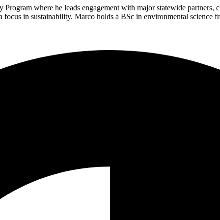
Program where he leads engagement with major statewide partners, cha
​‍​ ​‍​ ‌‌‌‍​‌​ ‍‌‌‍‌‌‌‍​ ‌‍‌‌‌‍​‌​ ‌​​ ​​‌‍​ ‌‍‌‍‌‍​‌​‍‌‌​ ​‍​ ​‍​‍‌‌​ ‌‌‌​‌​​‍ ‍‌‍​ ‌‍‍​‌‍‍‌‌‍ ​‌‍‌​‌ ​‍‌‍‌‌‌‍ ‍​‍‌‌​ ‌‌‌​​‍‌‌ ‌‍‍ ‌‍‌‌‌ ‍‌​‍‌‌​ ​ ‌​‌​​‍‌‌​ ​ ‌​‌​​‍‌‌​ ​‍​ ​‍​ ​‌​ ‌ ​ ‌‍‌‍‌‍​ ‌​​ ‌​​ ‌ ‌‍​‌‌‍‌​‌‍​‍​ ​ ​ ‌‌​‍‌‌​ ​‍​ ​‍​‍‌‌​ ‌‌‌​‌​​‍ ‍‌ ‌​‌‍‌‌‌ ‍​‌ ‌​​ ‌‍​‍‌‍​‌‌ ​ ‌‍‌‌‌‌‌‌‌ ​‍‌‍ ​​ ‌‌‍‍​‌ ‌​‌ ‌​‌ ​​​‍‌‌​ ​ ‌​​‌​‍‌‌​ ​‍‌​‌‍​‍‌‌​ ​‍‌​‌‍‌‍ ​‌‍ ‌‍​ ‌‍​‌‌‍ ​‌‍‍​‌‍ ‌ ​ ‌ ‌​​‍‌‌​ ​ ‌​​‌​ ​ ​ ​ ​ ​ ​ ​ ​‍‌‍‌‍‍‌‌‍‌​​ ‌‌‍‌‍​ ‌‌​ ‍‌​ ​‌​ ​‍‌‍‌‌‌‍​‌​ ‌‌​‍ ‌​ ‌ ​ ‌​‌‍​‌‌‍​‌​‍ ‌​ ‌​​ ​​‌‍​ ‌‍‌​​‍ ‌‌‍​‍‌‍‌‍​ ‍​‌‍​ ​‍ ‌‌‍​ ‌‍‌‌‌‍​ ‌‍‌‌‌‍‌‌​ ​​​ ​‌​ ​‌​ ‌​​ ​‌​ ‍‌‌‍‌​​‍‌‍‌ ‌​‌ ‍‌‌ ​​‌‍‌‌​ ‌‌‍‌‌‌ ‌‍‌‍‌‌‌‍ ‍‌ ‌​​‍‌‍‌ ​​‌‍​‌‌ ‌​‌‍‍​​ ‌‌ ​ ‌‍‍‌‌‍‌​‌‍‌‌‌‍​‍‌‍​‌‌ ​‍​‍‌‌​ ‌‌‌​​‍‌‌ ‌‍‍ ‌‍‌‌‌ ‍‌​‍‌‌​ ​ ‌​‌​​‍‌‌​ ​ ‌​‌​​‍‌‌​ ​‍​ ​‍‌‍‌​‌‍​‍‌‍‌‌​ ​‌​ ‍‌‌‍​ ​ ​‌​ ‌‍​ ‌‍​ ‍‌‌‍‌‍​ ​ ​‍‌‌​ ​‍​ ​‍​‍‌‌​ ‌‌‌​‌​​‍ ‍‌‍​ ‌‍ ‌‍ ‍‌ ‌​‌‍‌‌‌‍ ‍‌ ‌​​‍‌‌​ ‌‌‌​​‍‌‌ ‌‍‍ ‌‍‌‌‌ ‍‌​‍‌‌​ ​ ‌​‌​​‍‌‌​ ​ ‌​‌​​‍‌‌​ ​‍​ ​‍​ ‌‌‌‍​‌​ ‍‌‌‍‌‌‌‍​ ‌‍‌‌‌‍​‌​ ‌​​ ​​‌‍​ ‌‍‌‍‌‍​‌​‍‌‌​ ​‍​ ​‍​‍‌‌​ ‌‌‌​‌​​