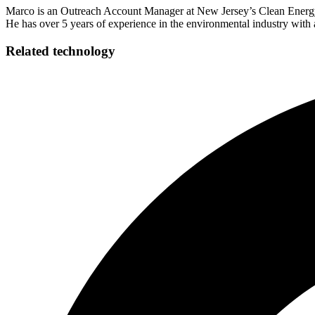
Marco is an Outreach Account Manager at New Jersey’s Clean Energy 
He has over 5 years of experience in the environmental industry with a focus in sustainability. Marco holds a BSc in environmental science from Rider University.​​​​‌ ‍ ​‍​‍‌‍ ‌ ​‍‌‍‍‌‌‍‌ ‌‍‍‌‌‍ ‍​‍​‍​ ‍‍​‍​‍‌ ​ ‌‍​‌‌‍ ‍‌‍‍‌‌ ‌​‌ ‍‌​‍ ‍‌‍‍‌‌‍ ​‍​‍​‍ ​​‍​‍‌‍‍​‌ ​‍‌‍‌‌‌‍‌‍​‍​‍​ ‍‍​‍​‍‌‍‍​‌ ‌​‌ ‌​‌ ​​​ ‍‍​‍ ​‍ ‌‍ ​‌‍ ‌‍​ ‌‍​‌‌‍ ​‌‍‍​‌‍ ‌ ​ ‌ ‌​​ ‍‍​ ​ ​ ​ ​ ​ ​ ​ ​‍ ‌‍‍‌‌‍ ‍‌ ‌​‌‍‌‌‌‍ ‍‌ ‌​​‍ ‌‍‌‌‌‍‌​‌‍‍‌‌ ‌​​‍ ‌‍ ‌‌‍ ‌‍‌​‌‍‌‌​ ‌‌ ​​‌ ​‍‌‍‌‌‌ ​ ‌‍‌‌‌‍ ‍‌ ‌​‌‍​‌‌ ‌​‌‍‍‌‌‍ ‌‍ ‍​ ‍ ‌‍‍‌‌‍‌​​ ‌‌‍‌‍​ ‌‌​ ‍‌​ ​‌​ ​‍‌‍‌‌‌‍​‌​ ‌‌​‍ ‌​ ‌ ​ ‌​‌‍​‌‌‍​‌​‍ ‌​ ‌​​ ​​‌‍​ ‌‍‌​​‍ ‌‌‍​‍‌‍‌‍​ ‍​‌‍​ ​‍ ‌‌‍​ ‌‍‌‌‌‍​ ‌‍‌‌‌‍‌‌​ ​​​ ​‌​ ​‌​ ‌​​ ​‌​ ‍‌‌‍‌​​ ‍ ‌ ‌​‌ ‍‌‌ ​​‌‍‌‌​ ‌‌‍‌‌‌ ‌‍‌‍‌‌‌‍ ‍‌ ‌​​ ‍ ‌ ​​‌‍​‌‌ ‌​‌‍‍​​ ‌‌ ​ ‌‍‍‌‌‍‌​‌‍‌‌‌‍​‍‌‍​‌‌ ​‍​‍‌‌​ ‌‌‌​​‍‌‌ ‌‍‍ ‌‍‌‌‌ ‍‌​‍‌‌​ ​ ‌​‌​​‍‌‌​ ​ ‌​‌​​‍‌‌​ ​‍​ ​‍‌‍‌​‌‍​‍‌‍‌‌​ ​‌​ ‍‌‌‍​ ​ ​‌​ ‌‍​ ‌‍​ ‍‌‌‍‌‍​ ​ ​‍‌‌​ ​‍​ ​‍​‍‌‌​ ‌‌‌​‌​​‍ ‍‌‍​ ‌‍ ‌‍ ‍‌ ‌​‌‍‌‌‌‍ ‍‌ ‌​​‍‌‌​ ‌‌‌​​‍‌‌ ‌‍‍ ‌‍‌‌‌ ‍‌​‍‌‌​ ​ ‌​‌​​‍‌‌​ ​ ‌​‌​​‍‌‌​ 
Related technology