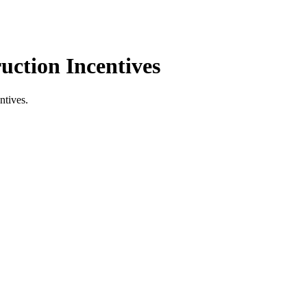
uction Incentives
​‌‍‍‌‌‍ ​‌‍‌​‌ ​‍‌‍‌‌‌‍ ‍​‍‌‌​ ‌‌‌​​‍‌‌ ‌‍‍ ‌‍‌‌‌ ‍‌​‍‌‌​ ​ ‌​‌​​‍‌‌​ ​ ‌​‌​​‍‌‌​ ​‍​ ​‍‌‍​ ​ ‌ ​ ‍​​ ​‍​ ‌‌‌‍‌‍‌‍​‌‌‍‌‍​ ‌‍‌‍‌​​ ​​​ ‍‌​‍‌‌​ ​‍​ ​‍​‍‌‌​ ‌‌‌​‌​​‍ ‍‌ ‌​‌‍‌‌‌ ‍​‌ ‌​​ ‌‍​‍‌‍​‌‌ ​ ‌‍‌‌‌‌‌‌‌ ​‍‌‍ ​​ ‌‌‍‍​‌ ‌​‌ ‌​‌ ​​​‍‌‌​ ​ ‌​​‌​‍‌‌​ ​‍‌​‌‍​‍‌‌​ ​‍‌​‌‍‌‍ ​‌‍ ‌‍​ ‌‍​‌‌‍ ​‌‍‍​‌‍ ‌ ​ ‌ ‌​​‍‌‌​ ​ ‌​​‌​ ​ ​ ​ ​ ​ ​ ​ ​‍‌‍‌‍‍‌‌‍‌​​ ‌‌‍‌‍​ ‌‌​ ‍‌​ ​‌​ ​‍‌‍‌‌‌‍​‌​ ‌‌​‍ ‌​ ‌ ​ ‌​‌‍​‌‌‍​‌​‍ ‌​ ‌​​ ​​‌‍​ ‌‍‌​​‍ ‌‌‍​‍‌‍‌‍​ ‍​‌‍​ ​‍ ‌‌‍​ ‌‍‌‌‌‍​ ‌‍‌‌‌‍‌‌​ ​​​ ​‌​ ​‌​ ‌​​ ​‌​ ‍‌‌‍‌​​‍‌‍‌ ‌​‌ ‍‌‌ ​​‌‍‌‌​ ‌‌‍‌‌‌ ‌‍‌‍‌‌‌‍ ‍‌ ‌​​‍‌‍‌ ​​‌‍​‌‌ ‌​‌‍‍​​ ‌‌‍‍​‌‍‌‌‌ ​‍‌‍ ​‍ ‍‌‍​ ‌‍ ‌‍ ‍‌ ‌​‌‍‌‌‌‍ ‍‌ ‌​​‍‌‌​ ‌‌‌​​‍‌‌ ‌‍‍ ‌‍‌‌‌ ‍‌​‍‌‌​ ​ ‌​‌​​‍‌‌​ ​ ‌​‌​​‍‌‌​ ​‍​ ​‍‌‍​‍​ ‍​​ ‌‌‌‍‌‍‌‍​‌‌‍‌‌‌‍​ ​ ​‍​ ‌​​ ​​​ ‌ ​ ​‌​‍‌‌​ ​‍​ ​‍​‍‌‌​ ‌‌‌​‌​​‍ ‍‌‍​ ‌‍‍​‌‍‍‌‌‍ ​‌‍‌​‌ ​‍‌‍‌‌‌‍ ‍​‍‌‌​ ‌‌‌​​‍‌‌ ‌‍‍ ‌‍‌‌‌ ‍‌​‍‌‌​ ​ ‌​‌​​‍‌‌​ ​ ‌​‌​​‍‌‌​ ​‍​ ​‍‌‍​ ​ ‌ ​ ‍​​ ​‍​ ‌‌‌‍‌‍‌‍​‌‌‍‌‍​ ‌‍‌‍‌​​ ​​​ ‍‌​‍‌‌​ ​‍​ ​‍​‍‌‌​ ‌‌‌​‌​​‍ ‍‌ ‌​‌‍‌‌‌ ‍​‌ ‌​​‍‌‍‌ ​​‌‍‌‌‌ ​‍‌ ​ ‌ ​​‌‍‌‌‌‍​ ‌ ‌​‌‍‍‌‌ ‌‍‌‍‌‌​ ‌‌ ​​‌ ‌‌‌‍​‍‌‍ ​‌‍‍‌‌ ​ ‌‍‍​‌‍‌‌‌‍‌​​‍​‍‌ ‌