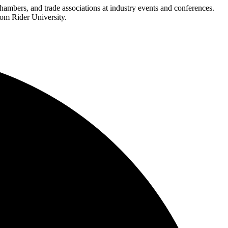
mbers, and trade associations at industry events and conferences.
‍ ‍‌‍​ ‌‍‍​‌‍‍‌‌‍ ​‌‍‌​‌ ​‍‌‍‌‌‌‍ ‍​‍‌‌​ ‌‌‌​​‍‌‌ ‌‍‍ ‌‍‌‌‌ ‍‌​‍‌‌​ ​ ‌​‌​​‍‌‌​ ​ ‌​‌​​‍‌‌​ ​‍​ ​‍​ ​‌​ ‌ ​ ‌‍‌‍‌‍​ ‌​​ ‌​​ ‌ ‌‍​‌‌‍‌​‌‍​‍​ ​ ​ ‌‌​‍‌‌​ ​‍​ ​‍​‍‌‌​ ‌‌‌​‌​​‍ ‍‌ ‌​‌‍‌‌‌ ‍​‌ ‌​​‍‌‍‌ ​​‌‍‌‌‌ ​‍‌ ​ ‌ ​​‌‍‌‌‌‍​ ‌ ‌​‌‍‍‌‌ ‌‍‌‍‌‌​ ‌‌ ​​‌ ‌‌‌‍​‍‌‍ ​‌‍‍‌‌ ​ ‌‍‍​‌‍‌‌‌‍‌​​‍​‍‌ ‌