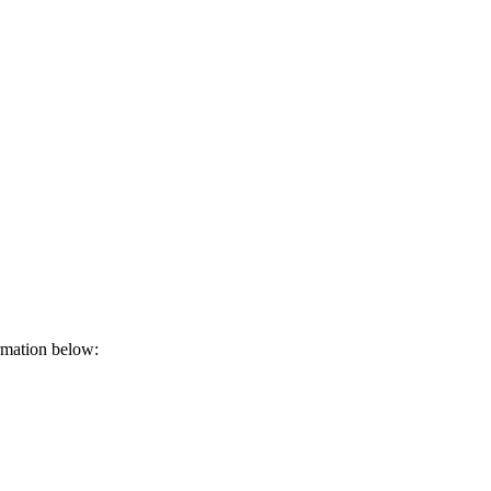
​‍​ ​‍​ ​‌‌‍‌​‌‍‌‍​ ​‍​ ‌‍​ ‌‌​ ​ ​ ​ ‌‍​‌​ ‍​​ ‌‍‌‍‌‌​‍‌‌​ ​‍​ ​‍​‍‌‌​ ‌‌‌​‌​​‍ ‍‌‍​ ‌‍‍​‌‍‍‌‌‍ ​‌‍‌​‌ ​‍‌‍‌‌‌‍ ‍​‍‌‌​ ‌‌‌​​‍‌‌ ‌‍‍ ‌‍‌‌‌ ‍‌​‍‌‌​ ​ ‌​‌​​‍‌‌​ ​ ‌​‌​​‍‌‌​ ​‍​ ​‍​ ​‌​ ‌ ​ ‌ ‌‍‌‍​ ​‍​ ‌ ‌‍​‌‌‍‌​‌‍‌​‌‍‌‍​ ‌‍‌‍‌‍​‍‌‌​ ​‍​ ​‍​‍‌‌​ ‌‌‌​‌​​‍ ‍‌ ‌​‌‍‌‌‌ ‍​‌ ‌​​‍‌‍‌ ​​‌‍‌‌‌ ​‍‌ ​ ‌ ​​‌‍‌‌‌‍​ ‌ ‌​‌‍‍‌‌ ‌‍‌‍‌‌​ ‌‌ ​​‌ ‌‌‌‍​‍‌‍ ​‌‍‍‌‌ ​ ‌‍‍​‌‍‌‌‌‍‌​​‍​‍‌ ‌