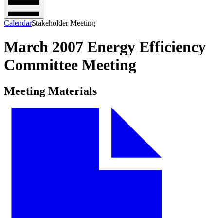
Calendar
Stakeholder Meeting
March 2007 Energy Efficiency
Committee Meeting
Meeting Materials​​​​‌ ‍ ​‍​‍‌‍ ‌ ​‍‌‍‍‌‌‍‌ ‌‍‍‌‌‍ ‍​‍​‍​ ‍‍​‍​‍‌ ​ ‌‍​‌‌‍ ‍‌‍‍‌‌ ‌​‌ ‍‌​‍ ‍‌‍‍‌‌‍ ​‍​‍​‍ ​​‍​‍‌‍‍​‌ ​‍‌‍‌‌‌‍‌‍​‍​‍​ ‍‍​‍​‍‌‍‍​‌ ‌​‌ ‌​‌ ​​​ ‍‍​‍ ​‍ ‌‍ ​‌‍ ‌‍​ ‌‍​‌‌‍ ​‌‍‍​‌‍ ‌ ​ ‌ ‌​​ ‍‍​ ​ ​ ​ ​ ​ ​ ​ ​‍ ‌‍‍‌‌‍ ‍‌ ‌​‌‍‌‌‌‍ ‍‌ ‌​​‍ ‌‍‌‌‌‍‌​‌‍‍‌‌ ‌​​‍ ‌‍ ‌‌‍ ‌‍‌​‌‍‌‌​ ‌‌ ​​‌ ​‍‌‍‌‌‌ ​ ‌‍‌‌‌‍ ‍‌ ‌​‌‍​‌‌ ‌​‌‍‍‌‌‍ ‌‍ ‍​ ‍ ‌‍‍‌‌‍‌​​ ‌‌‍‌‌​ ‌​‌‍​‍​ ‍​​ ‌‍​ ​ ​ ​‌‌‍‌‌​‍ ‌​ ​​‌‍‌​‌‍​ ‌‍‌​​‍ ‌​ ‌​​ ‍‌‌‍​‍​ ‍‌​‍ ‌​ ‍‌​ ​​‌‍‌​‌‍‌‌​‍ ‌‌‍​‌​ ‍​‌‍‌‌‌‍‌​‌‍‌‌​ ​‍​ ​‌​ ​ ​ ‌​​ ‌ ​ ‌ ‌‍‌‍​ ‍ ‌ ‌​‌ ‍‌‌ ​​‌‍‌‌​ ‌‌‍‌‌‌ ‌‍‌‍‌‌‌‍ ‍‌ ‌​​ ‍ ‌ ​​‌‍​‌‌ ‌​‌‍‍​​ ‌‌ ​ ‌‍‌‌‌‍​ ‌ ‌​‌‍‍‌‌‍ ‌‍ ‍‌ ​ ​‍‌‌​ ‌‌‌​​‍‌‌ ‌‍‍ ‌‍‌‌‌ ‍‌​‍‌‌​ ​ ‌​‌​​‍‌‌​ ​ ‌​‌​​‍‌‌​ ​‍​ ​‍‌‍‌‍‌‍​ ​ ‌ ​ ​‌​ ‌​​ ‌ ‌‍‌‍​ ‌ ‌‍‌‌‌‍​ ​ ​‍​ ​‍​‍‌‌​ ​‍​ ​‍​‍‌‌​ ‌‌‌​‌​​‍ ‍‌‍‍​‌‍‌‌‌‍​‌‌‍‌​‌‍‍‌‌‍ ‍‌‍‌ ​ ‌‍​‍‌‍​‌‌ ​ ‌‍‌‌‌‌‌‌‌ ​‍‌‍ ​​ ‌‌‍‍​‌ ‌​‌ ‌​‌ ​​​‍‌‌​ ​ ‌​​‌​‍‌‌​ ​‍‌​‌‍​‍‌‌​ ​‍‌​‌‍‌‍ ​‌‍ ‌‍​ ‌‍​‌‌‍ ​‌‍‍​‌‍ ‌ ​ ‌ ‌​​‍‌‌​ ​ ‌​​‌​ ​ ​ ​ ​ ​ ​ ​ ​‍‌‍‌‍‍‌‌‍‌​​ ‌‌‍‌‌​ ‌​‌‍​‍​ ‍​​ ‌‍​ ​ ​ ​‌‌‍‌‌​‍ ‌​ ​​‌‍‌​‌‍​ ‌‍‌​​‍ ‌​ ‌​​ ‍‌‌‍​‍​ ‍‌​‍ ‌​ ‍‌​ ​​‌‍‌​‌‍‌‌​‍ ‌‌‍​‌​ ‍​‌‍‌‌‌‍‌​‌‍‌‌​ ​‍​ ​‌​ ​ ​ ‌​​ ‌ ​ ‌ ‌‍‌‍​‍‌‍‌ ‌​‌ ‍‌‌ ​​‌‍‌‌​ ‌‌‍‌‌‌ ‌‍‌‍‌‌‌‍ ‍‌ ‌​​‍‌‍‌ ​​‌‍​‌‌ ‌​‌‍‍​​ ‌‌ ​ ‌‍‌‌‌‍​ ‌ ‌​‌‍‍‌‌‍ ‌‍ ‍‌ ​ ​‍‌‌​ ‌‌‌​​‍‌‌ ‌‍‍ ‌‍‌‌‌ ‍‌​‍‌‌​ ​ ‌​‌​​‍‌‌​ ​ ‌​‌​​‍‌‌​ ​‍​ ​‍‌‍‌‍‌‍​ ​ ‌ ​ ​‌​ ‌​​ ‌ ‌‍‌‍​ ‌ ‌‍‌‌‌‍​ ​ ​‍​ ​‍​‍‌‌​ ​‍​ ​‍​‍‌‌​ ‌‌‌​‌​​‍ ‍‌‍‍​‌‍‌‌‌‍​‌‌‍‌​‌‍‍‌‌‍ ‍‌‍‌ ​‍‌‍‌ ​​‌‍‌‌‌ ​‍‌ ​ ‌ ​​‌‍‌‌‌‍​ ‌ ‌​‌‍‍‌‌ ‌‍‌‍‌‌​ ‌‌ ​​‌ ‌‌‌‍​‍‌‍ ​‌‍‍‌‌ ​ ‌‍‍​‌‍‌‌‌‍‌​​‍​‍‌ ‌