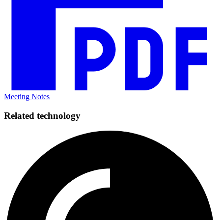
Meeting Notes​​​​‌ ‍ ​‍​‍‌‍ ‌ ​‍‌‍‍‌‌‍‌ ‌‍‍‌‌‍ ‍​‍​‍​ ‍‍​‍​‍‌ ​ ‌‍​‌‌‍ ‍‌‍‍‌‌ ‌​‌ ‍‌​‍ ‍‌‍‍‌‌‍ ​‍​‍​‍ ​​‍​‍‌‍‍​‌ ​‍‌‍‌‌‌‍‌‍​‍​‍​ ‍‍​‍​‍‌‍‍​‌ ‌​‌ ‌​‌ ​​​ ‍‍​‍ ​‍ ‌‍ ​‌‍ ‌‍​ ‌‍​‌‌‍ ​‌‍‍​‌‍ ‌ ​ ‌ ‌​​ ‍‍​ ​ ​ ​ ​ ​ ​ ​ ​‍ ‌‍‍‌‌‍ ‍‌ ‌​‌‍‌‌‌‍ ‍‌ ‌​​‍ ‌‍‌‌‌‍‌​‌‍‍‌‌ ‌​​‍ ‌‍ ‌‌‍ ‌‍‌​‌‍‌‌​ ‌‌ ​​‌ ​‍‌‍‌‌‌ ​ ‌‍‌‌‌‍ ‍‌ ‌​‌‍​‌‌ ‌​‌‍‍‌‌‍ ‌‍ ‍​ ‍ ‌‍‍‌‌‍‌​​ ‌‌‍‌‌​ ‌​‌‍​‍​ ‍​​ ‌‍​ ​ ​ ​‌‌‍‌‌​‍ ‌​ ​​‌‍‌​‌‍​ ‌‍‌​​‍ ‌​ ‌​​ ‍‌‌‍​‍​ ‍‌​‍ ‌​ ‍‌​ ​​‌‍‌​‌‍‌‌​‍ ‌‌‍​‌​ ‍​‌‍‌‌‌‍‌​‌‍‌‌​ ​‍​ ​‌​ ​ ​ ‌​​ ‌ ​ ‌ ‌‍‌‍​ ‍ ‌ ‌​‌ ‍‌‌ ​​‌‍‌‌​ ‌‌‍‌‌‌ ‌‍‌‍‌‌‌‍ ‍‌ ‌​​ ‍ ‌ ​​‌‍​‌‌ ‌​‌‍‍​​ ‌‌ ​ ‌‍‌‌‌‍​ ‌ ‌​‌‍‍‌‌‍ ‌‍ ‍‌ ​ ​‍‌‌​ ‌‌‌​​‍‌‌ ‌‍‍ ‌‍‌‌‌ ‍‌​‍‌‌​ ​ ‌​‌​​‍‌‌​ ​ ‌​‌​​‍‌‌​ ​‍​ ​‍‌‍‌‍‌‍​ ​ ‌ ​ ​‌​ ‌​​ ‌ ‌‍‌‍​ ‌ ‌‍‌‌‌‍​ ​ ​‍​ ​‍​‍‌‌​ ​‍​ ​‍​‍‌‌​ ‌‌‌​‌​​‍ ‍‌‍​ ‌‍ ‌‍ ‍‌ ‌​‌‍‌‌‌‍ ‍‌ ‌​​‍‌‌​ ‌‌‌​​‍‌‌ ‌‍‍ ‌‍‌‌‌ ‍‌​‍‌‌​ ​ ‌​‌​​‍‌‌​ ​ ‌​‌​​‍‌‌​ ​‍​ ​‍​ ‌‌​ ‍‌‌‍​‌‌‍‌‌​ ​‍​ ​‌​ ​‌​ ‌ ‌‍‌‍​ ‌‍‌‍​‍​ ​ ​‍‌‌​ ​‍​ ​‍​‍‌‌​ ‌‌‌​‌​​‍ ‍‌ ‌​‌‍‌‌‌ ‍​‌ ‌​​ ‌‍​‍‌‍​‌‌ ​ ‌‍‌‌‌‌‌‌‌ ​‍‌‍ ​​ ‌‌‍‍​‌ ‌​‌ ‌​‌ ​​​‍‌‌​ ​ ‌​​‌​‍‌‌​ ​‍‌​‌‍​‍‌‌​ ​‍‌​‌‍‌‍ ​‌‍ ‌‍​ ‌‍​‌‌‍ ​‌‍‍​‌‍ ‌ ​ ‌ ‌​​‍‌‌​ ​ ‌​​‌​ ​ ​ ​ ​ ​ ​ ​ ​‍‌‍‌‍‍‌‌‍‌​​ ‌‌‍‌‌​ ‌​‌‍​‍​ ‍​​ ‌‍​ ​ ​ ​‌‌‍‌‌​‍ ‌​ ​​‌‍‌​‌‍​ ‌‍‌​​‍ ‌​ ‌​​ ‍‌‌‍​‍​ ‍‌​‍ ‌​ ‍‌​ ​​‌‍‌​‌‍‌‌​‍ ‌‌‍​‌​ ‍​‌‍‌‌‌‍‌​‌‍‌‌​ ​‍​ ​‌​ ​ ​ ‌​​ ‌ ​ ‌ ‌‍‌‍​‍‌‍‌ ‌​‌ ‍‌‌ ​​‌‍‌‌​ ‌‌‍‌‌‌ ‌‍‌‍‌‌‌‍ ‍‌ ‌​​‍‌‍‌ ​​‌‍​‌‌ ‌​‌‍‍​​ ‌‌ ​ ‌‍‌‌‌‍​ ‌ ‌​‌‍‍‌‌‍ ‌‍ ‍‌ ​ ​‍‌‌​ ‌‌‌​​‍‌‌ ‌‍‍ ‌‍‌‌‌ ‍‌​‍‌‌​ ​ ‌​‌​​‍‌‌​ ​ ‌​‌​​‍‌‌​ ​‍​ ​‍‌‍‌‍‌‍​ ​ ‌ ​ ​‌​ ‌​​ ‌ ‌‍‌‍​ ‌ ‌‍‌‌‌‍​ ​ ​‍​ ​‍​‍‌‌​ ​‍​ ​‍​‍‌‌​ ‌‌‌​‌​​‍ ‍‌‍​ ‌‍ ‌‍ ‍‌ ‌​‌‍‌‌‌‍ ‍‌ ‌​​‍‌‌​ ‌‌‌​​‍‌‌ ‌‍‍ ‌‍‌‌‌ ‍‌​‍‌‌​ ​ ‌​‌​​‍‌‌​ ​ ‌​‌​​‍‌‌​ ​‍​ ​‍​ ‌‌​ ‍‌‌‍​‌‌‍‌‌​ ​‍​ ​‌​ ​‌​ ‌ ‌‍‌‍​ ‌‍‌‍​‍​ ​ ​‍‌‌​ ​‍​ ​‍​‍‌‌​ ‌‌‌​‌​​‍ ‍‌ ‌​‌‍‌‌‌ ‍​‌ ‌​​‍‌‍‌ ​​‌‍‌‌‌ ​‍‌ ​ ‌ ​​‌‍‌‌‌‍​ ‌ ‌​‌‍‍‌‌ ‌‍‌‍‌‌​ ‌‌ ​​‌ ‌‌‌‍​‍‌‍ ​‌‍‍‌‌ ​ ‌‍‍​‌‍‌‌‌‍‌​​‍​‍‌ ‌
Related technology