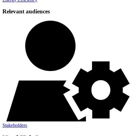
Relevant audiences
Stakeholders​​​​‌ ‍ ​‍​‍‌‍ ‌ ​‍‌‍‍‌‌‍‌ ‌‍‍‌‌‍ ‍​‍​‍​ ‍‍​‍​‍‌ ​ ‌‍​‌‌‍ ‍‌‍‍‌‌ ‌​‌ ‍‌​‍ ‍‌‍‍‌‌‍ ​‍​‍​‍ ​​‍​‍‌‍‍​‌ ​‍‌‍‌‌‌‍‌‍​‍​‍​ ‍‍​‍​‍‌‍‍​‌ ‌​‌ ‌​‌ ​​​ ‍‍​‍ ​‍ ‌‍ ​‌‍ ‌‍​ ‌‍​‌‌‍ ​‌‍‍​‌‍ ‌ ​ ‌ ‌​​ ‍‍​ ​ ​ ​ ​ ​ ​ ​ ​‍ ‌‍‍‌‌‍ ‍‌ ‌​‌‍‌‌‌‍ ‍‌ ‌​​‍ ‌‍‌‌‌‍‌​‌‍‍‌‌ ‌​​‍ ‌‍ ‌‌‍ ‌‍‌​‌‍‌‌​ ‌‌ ​​‌ ​‍‌‍‌‌‌ ​ ‌‍‌‌‌‍ ‍‌ ‌​‌‍​‌‌ ‌​‌‍‍‌‌‍ ‌‍ ‍​ ‍ ‌‍‍‌‌‍‌​​ ‌‌‍‌​​ ​‌‌‍​‍​ ‍​​ ‌​‌‍​‌​ ​​​ ‍​​‍ ‌​ ‌​​ ​ ​ ​‍​ ‌​​‍ ‌​ ‌​​ ‍​‌‍‌‍‌‍‌‍​‍ ‌‌‍​‌​ ‌​​ ​ ​ ‌‍​‍ ‌​ ‌​​ ​‍​ ‌ ​ ​​​ ‌‍‌‍​‍‌‍​‍​ ​‌​ ​ ‌‍‌​‌‍‌‍‌‍‌‌​ ‍ ‌ ‌​‌ ‍‌‌ ​​‌‍‌‌​ ‌‌‍​‌‌ ‌‌‌‍‌​‌‍‍‌‌‍‌‌‌‍ ‍‌‍​ ‌‍‌‌​ ‍ ‌ ​​‌‍​‌‌ ‌​‌‍‍​​ ‌‌ ‌​‌‍‍‌‌ ‌​‌‍ ​‌‍‌‌​ ‌‍​‍‌‍​‌‌ ​ ‌‍‌‌‌‌‌‌‌ ​‍‌‍ ​​ ‌‌‍‍​‌ ‌​‌ ‌​‌ ​​​‍‌‌​ ​ ‌​​‌​‍‌‌​ ​‍‌​‌‍​‍‌‌​ ​‍‌​‌‍‌‍ ​‌‍ ‌‍​ ‌‍​‌‌‍ ​‌‍‍​‌‍ ‌ ​ ‌ ‌​​‍‌‌​ ​ ‌​​‌​ ​ ​ ​ ​ ​ ​ ​ ​‍‌‍‌‍‍‌‌‍‌​​ ‌‌‍‌​​ ​‌‌‍​‍​ ‍​​ ‌​‌‍​‌​ ​​​ ‍​​‍ ‌​ ‌​​ ​ ​ ​‍​ ‌​​‍ ‌​ ‌​​ ‍​‌‍‌‍‌‍‌‍​‍ ‌‌‍​‌​ ‌​​ ​ ​ ‌‍​‍ ‌​ ‌​​ ​‍​ ‌ ​ ​​​ ‌‍‌‍​‍‌‍​‍​ ​‌​ ​ ‌‍‌​‌‍‌‍‌‍‌‌​‍‌‍‌ ‌​‌ ‍‌‌ ​​‌‍‌‌​ ‌‌‍​‌‌ ‌‌‌‍‌​‌‍‍‌‌‍‌‌‌‍ ‍‌‍​ ‌‍‌‌​‍‌‍‌ ​​‌‍​‌‌ ‌​‌‍‍​​ ‌‌ ‌​‌‍‍‌‌ ‌​‌‍ ​‌‍‌‌​‍‌‍‌ ​​‌‍‌‌‌ ​‍‌ ​ ‌ ​​‌‍‌‌‌‍​ ‌ ‌​‌‍‍‌‌ ‌‍‌‍‌‌​ ‌‌ ​​‌ ‌‌‌‍​‍‌‍ ​‌‍‍‌‌ ​ ‌‍‍​‌‍‌‌‌‍‌​​‍​‍‌ ‌