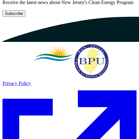
Receive the latest news about New Jersey's Clean Energy Program​​​​‌ ‍ ​‍​‍‌‍ ‌ ​‍‌‍‍‌‌‍‌ ‌‍‍‌‌‍ ‍​‍​‍​ ‍‍​‍​‍‌ ​ ‌‍​‌‌‍ ‍‌‍‍‌‌ ‌​‌ ‍‌​‍ ‍‌‍‍‌‌‍ ​‍​‍​‍ ​​‍​‍‌‍‍​‌ ​‍‌‍‌‌‌‍‌‍​‍​‍​ ‍‍​‍​‍‌‍‍​‌ ‌​‌ ‌​‌ ​​​ ‍‍​‍ ​‍ ‌‍ ​‌‍ ‌‍​ ‌‍​‌‌‍ ​‌‍‍​‌‍ ‌ ​ ‌ ‌​​ ‍‍​ ​ ​ ​ ​ ​ ​ ​ ​‍ ‌‍‍‌‌‍ ‍‌ ‌​‌‍‌‌‌‍ ‍‌ ‌​​‍ ‌‍‌‌‌‍‌​‌‍‍‌‌ ‌​​‍ ‌‍ ‌‌‍ ‌‍‌​‌‍‌‌​ ‌‌ ​​‌ ​‍‌‍‌‌‌ ​ ‌‍‌‌‌‍ ‍‌ ‌​‌‍​‌‌ ‌​‌‍‍‌‌‍ ‌‍ ‍​ ‍ ‌‍‍‌‌‍‌​​ ‌‌ ​ ‌‍‍‌‌ ‌​‌‍‌‌‌​‌‍‌‍ ‌‍ ‌ ‌​‌‍‌‌‌ ​‍​ ‍ ‌ ‌​‌ ‍‌‌ ​​‌‍‌‌​ ‌‌‍‌‍‌‍ ‌‍ ‌ ‌​‌‍‌‌‌ ​‍​ ‍ ‌ ​​‌‍​‌‌ ‌​‌‍‍​​ ‌‌‍ ‍‌‍‌‌‌ ‌ ‌ ​ ‌‍ ​‌‍‌‌‌ ‌​‌ ‌​‌‍‌‌‌ ​‍​‍ ‍‌ ‌​‌‍‌‌‌ ‍​‌ ‌​​ ‌‍​‍‌‍​‌‌ ​ ‌‍‌‌‌‌‌‌‌ ​‍‌‍ ​​ ‌‌‍‍​‌ ‌​‌ ‌​‌ ​​​‍‌‌​ ​ ‌​​‌​‍‌‌​ ​‍‌​‌‍​‍‌‌​ ​‍‌​‌‍‌‍ ​‌‍ ‌‍​ ‌‍​‌‌‍ ​‌‍‍​‌‍ ‌ ​ ‌ ‌​​‍‌‌​ ​ ‌​​‌​ ​ ​ ​ ​ ​ ​ ​ ​‍‌‍‌‍‍‌‌‍‌​​ ‌‌ ​ ‌‍‍‌‌ ‌​‌‍‌‌‌​‌‍‌‍ ‌‍ ‌ ‌​‌‍‌‌‌ ​‍​‍‌‍‌ ‌​‌ ‍‌‌ ​​‌‍‌‌​ ‌‌‍‌‍‌‍ ‌‍ ‌ ‌​‌‍‌‌‌ ​‍​‍‌‍‌ ​​‌‍​‌‌ ‌​‌‍‍​​ ‌‌‍ ‍‌‍‌‌‌ ‌ ‌ ​ ‌‍ ​‌‍‌‌‌ ‌​‌ ‌​‌‍‌‌‌ ​‍​‍ ‍‌ ‌​‌‍‌‌‌ ‍​‌ ‌​​‍‌‍‌ ​​‌‍‌‌‌ ​‍‌ ​ ‌ ​​‌‍‌‌‌‍​ ‌ ‌​‌‍‍‌‌ ‌‍‌‍‌‌​ ‌‌ ​​‌ ‌‌‌‍​‍‌‍ ​‌‍‍‌‌ ​ ‌‍‍​‌‍‌‌‌‍‌​​‍​‍‌ ‌
Subscribe​​​​‌ ‍ ​‍​‍‌‍ ‌ ​‍‌‍‍‌‌‍‌ ‌‍‍‌‌‍ ‍​‍​‍​ ‍‍​‍​‍‌ ​ ‌‍​‌‌‍ ‍‌‍‍‌‌ ‌​‌ ‍‌​‍ ‍‌‍‍‌‌‍ ​‍​‍​‍ ​​‍​‍‌‍‍​‌ ​‍‌‍‌‌‌‍‌‍​‍​‍​ ‍‍​‍​‍‌‍‍​‌ ‌​‌ ‌​‌ ​​​ ‍‍​‍ ​‍ ‌‍ ​‌‍ ‌‍​ ‌‍​‌‌‍ ​‌‍‍​‌‍ ‌ ​ ‌ ‌​​ ‍‍​ ​ ​ ​ ​ ​ ​ ​ ​‍ ‌‍‍‌‌‍ ‍‌ ‌​‌‍‌‌‌‍ ‍‌ ‌​​‍ ‌‍‌‌‌‍‌​‌‍‍‌‌ ‌​​‍ ‌‍ ‌‌‍ ‌‍‌​‌‍‌‌​ ‌‌ ​​‌ ​‍‌‍‌‌‌ ​ ‌‍‌‌‌‍ ‍‌ ‌​‌‍​‌‌ ‌​‌‍‍‌‌‍ ‌‍ ‍​ ‍ ‌‍‍‌‌‍‌​​ ‌‌ ​ ‌‍‍‌‌ ‌​‌‍‌‌‌​‌‍‌‍ ‌‍ ‌ ‌​‌‍‌‌‌ ​‍​ ‍ ‌ ‌​‌ ‍‌‌ ​​‌‍‌‌​ ‌‌‍‌‍‌‍ ‌‍ ‌ ‌​‌‍‌‌‌ ​‍​ ‍ ‌ ​​‌‍​‌‌ ‌​‌‍‍​​ ‌‌‍ ‍‌‍‌‌‌ ‌ ‌ ​ ‌‍ ​‌‍‌‌‌ ‌​‌ ‌​‌‍‌‌‌ ​‍​‍ ‍‌‍​‍‌ ‌​‌‍ ‍​ ‌‍​‍‌‍​‌‌ ​ ‌‍‌‌‌‌‌‌‌ ​‍‌‍ ​​ ‌‌‍‍​‌ ‌​‌ ‌​‌ ​​​‍‌‌​ ​ ‌​​‌​‍‌‌​ ​‍‌​‌‍​‍‌‌​ ​‍‌​‌‍‌‍ ​‌‍ ‌‍​ ‌‍​‌‌‍ ​‌‍‍​‌‍ ‌ ​ ‌ ‌​​‍‌‌​ ​ ‌​​‌​ ​ ​ ​ ​ ​ ​ ​ ​‍‌‍‌‍‍‌‌‍‌​​ ‌‌ ​ ‌‍‍‌‌ ‌​‌‍‌‌‌​‌‍‌‍ ‌‍ ‌ ‌​‌‍‌‌‌ ​‍​‍‌‍‌ ‌​‌ ‍‌‌ ​​‌‍‌‌​ ‌‌‍‌‍‌‍ ‌‍ ‌ ‌​‌‍‌‌‌ ​‍​‍‌‍‌ ​​‌‍​‌‌ ‌​‌‍‍​​ ‌‌‍ ‍‌‍‌‌‌ ‌ ‌ ​ ‌‍ ​‌‍‌‌‌ ‌​‌ ‌​‌‍‌‌‌ ​‍​‍ ‍‌‍​‍‌ ‌​‌‍ ‍​‍‌‍‌ ​​‌‍‌‌‌ ​‍‌ ​ ‌ ​​‌‍‌‌‌‍​ ‌ ‌​‌‍‍‌‌ ‌‍‌‍‌‌​ ‌‌ ​​‌ ‌‌‌‍​‍‌‍ ​‌‍‍‌‌ ​ ‌‍‍​‌‍‌‌‌‍‌​​‍​‍‌ ‌
Privacy Policy