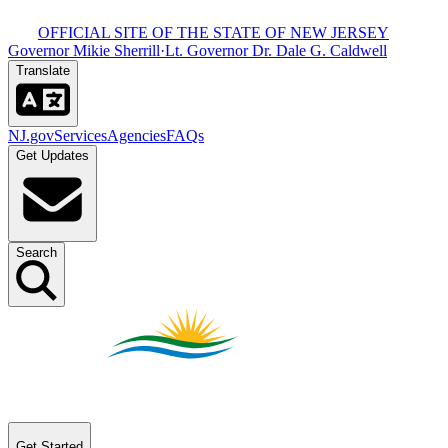
OFFICIAL SITE OF THE STATE OF NEW JERSEY​​​​‌ ‍ ​‍​‍‌‍ ‌ ​‍‌‍‍‌‌‍‌ ‌‍‍‌‌‍ ‍​‍​‍​ ‍‍​‍​‍‌ ​ ‌‍​‌‌‍ ‍‌‍‍‌‌ ‌​‌ ‍‌​‍ ‍‌‍‍‌‌‍ ​‍​‍​‍ ​​‍​‍‌‍‍​‌ ​‍‌‍‌‌‌‍‌‍​‍​‍​ ‍‍​‍​‍‌‍‍​‌ ‌​‌ ‌​‌ ​​​ ‍‍​‍ ​‍ ‌‍ ​‌‍ ‌‍​ ‌‍​‌‌‍ ​‌‍‍​‌‍ ‌ ​ ‌ ‌​​ ‍‍​ ​ ​ ​ ​ ​ ​ ​ ​‍ ‌‍‍‌‌‍ ‍‌ ‌​‌‍‌‌‌‍ ‍‌ ‌​​‍ ‌‍‌‌‌‍‌​‌‍‍‌‌ ‌​​‍ ‌‍ ‌‌‍ ‌‍‌​‌‍‌‌​ ‌‌ ​​‌ ​‍‌‍‌‌‌ ​ ‌‍‌‌‌‍ ‍‌ ‌​‌‍​‌‌ ‌​‌‍‍‌‌‍ ‌‍ ‍​ ‍ ‌‍‍‌‌‍‌​​ ‌‌‍ ‍‌‍‍‍‌​‌ ‌‍ ‌ ‌‍‌​ ​‌‍​‌‌ ‍‌‌‍ ‌ ‌‌‌ ‌​​ ‍ ‌ ‌​‌ ‍‌‌ ​​‌‍‌‌​ ‌‌‍ ‍‌‍‍‍‌‍ ​‌‍​‌‌ ‍‌‌‍ ‌ ‌‌‌ ‌​​ ‍ ‌ ​​‌‍​‌‌ ‌​‌‍‍​​ ‌‌‍‍​‌‍‌‌‌‍​‌‌‍‌​‌‍‌‌‌ ​‍​‍ ‍‌ ​ ‌‍‌‌‌‍​‌‌‍ ​​‍ ‍‌ ‌​‌‍‌‌‌ ‍​‌ ‌​​ ‌‍​‍‌‍​‌‌ ​ ‌‍‌‌‌‌‌‌‌ ​‍‌‍ ​​ ‌‌‍‍​‌ ‌​‌ ‌​‌ ​​​‍‌‌​ ​ ‌​​‌​‍‌‌​ ​‍‌​‌‍​‍‌‌​ ​‍‌​‌‍‌‍ ​‌‍ ‌‍​ ‌‍​‌‌‍ ​‌‍‍​‌‍ ‌ ​ ‌ ‌​​‍‌‌​ ​ ‌​​‌​ ​ ​ ​ ​ ​ ​ ​ ​‍‌‍‌‍‍‌‌‍‌​​ ‌‌‍ ‍‌‍‍‍‌​‌ ‌‍ ‌ ‌‍‌​ ​‌‍​‌‌ ‍‌‌‍ ‌ ‌‌‌ ‌​​‍‌‍‌ ‌​‌ ‍‌‌ ​​‌‍‌‌​ ‌‌‍ ‍‌‍‍‍‌‍ ​‌‍​‌‌ ‍‌‌‍ ‌ ‌‌‌ ‌​​‍‌‍‌ ​​‌‍​‌‌ ‌​‌‍‍​​ ‌‌‍‍​‌‍‌‌‌‍​‌‌‍‌​‌‍‌‌‌ ​‍​‍ ‍‌ ​ ‌‍‌‌‌‍​‌‌‍ ​​‍ ‍‌ ‌​‌‍‌‌‌ ‍​‌ ‌​​‍‌‍‌ ​​‌‍‌‌‌ ​‍‌ ​ ‌ ​​‌‍‌‌‌‍​ ‌ ‌​‌‍‍‌‌ ‌‍‌‍‌‌​ ‌‌ ​​‌ ‌‌‌‍​‍‌‍ ​‌‍‍‌‌ ​ ‌‍‍​‌‍‌‌‌‍‌​​‍​‍‌ ‌
Governor Mikie Sherrill​​​​‌ ‍ ​‍​‍‌‍ ‌ ​‍‌‍‍‌‌‍‌ ‌‍‍‌‌‍ ‍​‍​‍​ ‍‍​‍​‍‌ ​ ‌‍​‌‌‍ ‍‌‍‍‌‌ ‌​‌ ‍‌​‍ ‍‌‍‍‌‌‍ ​‍​‍​‍ ​​‍​‍‌‍‍​‌ ​‍‌‍‌‌‌‍‌‍​‍​‍​ ‍‍​‍​‍‌‍‍​‌ ‌​‌ ‌​‌ ​​​ ‍‍​‍ ​‍ ‌‍ ​‌‍ ‌‍​ ‌‍​‌‌‍ ​‌‍‍​‌‍ ‌ ​ ‌ ‌​​ ‍‍​ ​ ​ ​ ​ ​ ​ ​ ​‍ ‌‍‍‌‌‍ ‍‌ ‌​‌‍‌‌‌‍ ‍‌ ‌​​‍ ‌‍‌‌‌‍‌​‌‍‍‌‌ ‌​​‍ ‌‍ ‌‌‍ ‌‍‌​‌‍‌‌​ ‌‌ ​​‌ ​‍‌‍‌‌‌ ​ ‌‍‌‌‌‍ ‍‌ ‌​‌‍​‌‌ ‌​‌‍‍‌‌‍ ‌‍ ‍​ ‍ ‌‍‍‌‌‍‌​​ ‌‌‍ ‍‌‍‍‍‌​‌ ‌‍ ‌ ‌‍‌​ ​‌‍​‌‌ ‍‌‌‍ ‌ ‌‌‌ ‌​​ ‍ ‌ ‌​‌ ‍‌‌ ​​‌‍‌‌​ ‌‌‍ ‍‌‍‍‍‌‍ ​‌‍​‌‌ ‍‌‌‍ ‌ ‌‌‌ ‌​​ ‍ ‌ ​​‌‍​‌‌ ‌​‌‍‍​​ ‌‌‍‍​‌‍‌‌‌‍​‌‌‍‌​‌‍‌‌‌ ​‍​‍ ‍‌‍ ​‌‍‌‌‌‍​‌‌‍‌​‌‍‌‌‌ ​‍‌ ​ ​‍ ‍‌‍‌ ‌‍ ‌ ‌‍‌‍‌‌‌ ​‍‌‍ ‍‌‍ ‌ ​‍​ ‌‍​‍‌‍​‌‌ ​ ‌‍‌‌‌‌‌‌‌ ​‍‌‍ ​​ ‌‌‍‍​‌ ‌​‌ ‌​‌ ​​​‍‌‌​ ​ ‌​​‌​‍‌‌​ ​‍‌​‌‍​‍‌‌​ ​‍‌​‌‍‌‍ ​‌‍ ‌‍​ ‌‍​‌‌‍ ​‌‍‍​‌‍ ‌ ​ ‌ ‌​​‍‌‌​ ​ ‌​​‌​ ​ ​ ​ ​ ​ ​ ​ ​‍‌‍‌‍‍‌‌‍‌​​ ‌‌‍ ‍‌‍‍‍‌​‌ ‌‍ ‌ ‌‍‌​ ​‌‍​‌‌ ‍‌‌‍ ‌ ‌‌‌ ‌​​‍‌‍‌ ‌​‌ ‍‌‌ ​​‌‍‌‌​ ‌‌‍ ‍‌‍‍‍‌‍ ​‌‍​‌‌ ‍‌‌‍ ‌ ‌‌‌ ‌​​‍‌‍‌ ​​‌‍​‌‌ ‌​‌‍‍​​ ‌‌‍‍​‌‍‌‌‌‍​‌‌‍‌​‌‍‌‌‌ ​‍​‍ ‍‌‍ ​‌‍‌‌‌‍​‌‌‍‌​‌‍‌‌‌ ​‍‌ ​ ​‍ ‍‌‍‌ ‌‍ ‌ ‌‍‌‍‌‌‌ ​‍‌‍ ‍‌‍ ‌ ​‍​‍‌‍‌ ​​‌‍‌‌‌ ​‍‌ ​ ‌ ​​‌‍‌‌‌‍​ ‌ ‌​‌‍‍‌‌ ‌‍‌‍‌‌​ ‌‌ ​​‌ ‌‌‌‍​‍‌‍ ​‌‍‍‌‌ ​ ‌‍‍​‌‍‌‌‌‍‌​​‍​‍‌ ‌
·
Lt. Governor Dr. Dale G. Caldwell​​​​‌ ‍ ​‍​‍‌‍ ‌ ​‍‌‍‍‌‌‍‌ ‌‍‍‌‌‍ ‍​‍​‍​ ‍‍​‍​‍‌ ​ ‌‍​‌‌‍ ‍‌‍‍‌‌ ‌​‌ ‍‌​‍ ‍‌‍‍‌‌‍ ​‍​‍​‍ ​​‍​‍‌‍‍​‌ ​‍‌‍‌‌‌‍‌‍​‍​‍​ ‍‍​‍​‍‌‍‍​‌ ‌​‌ ‌​‌ ​​​ ‍‍​‍ ​‍ ‌‍ ​‌‍ ‌‍​ ‌‍​‌‌‍ ​‌‍‍​‌‍ ‌ ​ ‌ ‌​​ ‍‍​ ​ ​ ​ ​ ​ ​ ​ ​‍ ‌‍‍‌‌‍ ‍‌ ‌​‌‍‌‌‌‍ ‍‌ ‌​​‍ ‌‍‌‌‌‍‌​‌‍‍‌‌ ‌​​‍ ‌‍ ‌‌‍ ‌‍‌​‌‍‌‌​ ‌‌ ​​‌ ​‍‌‍‌‌‌ ​ ‌‍‌‌‌‍ ‍‌ ‌​‌‍​‌‌ ‌​‌‍‍‌‌‍ ‌‍ ‍​ ‍ ‌‍‍‌‌‍‌​​ ‌‌‍ ‍‌‍‍‍‌​‌ ‌‍ ‌ ‌‍‌​ ​‌‍​‌‌ ‍‌‌‍ ‌ ‌‌‌ ‌​​ ‍ ‌ ‌​‌ ‍‌‌ ​​‌‍‌‌​ ‌‌‍ ‍‌‍‍‍‌‍ ​‌‍​‌‌ ‍‌‌‍ ‌ ‌‌‌ ‌​​ ‍ ‌ ​​‌‍​‌‌ ‌​‌‍‍​​ ‌‌‍‍​‌‍‌‌‌‍​‌‌‍‌​‌‍‌‌‌ ​‍​‍ ‍‌‍ ​‌‍‌‌‌‍​‌‌‍‌​‌‍‌‌‌ ​‍‌ ​ ​‍ ‍‌‍ ​‌ ‌​‌​‌ ‌‍ ‌ ‌‍‌‍‌‌‌ ​‍‌‍ ‍‌‍ ‌ ​‍​ ‌‍​‍‌‍​‌‌ ​ ‌‍‌‌‌‌‌‌‌ ​‍‌‍ ​​ ‌‌‍‍​‌ ‌​‌ ‌​‌ ​​​‍‌‌​ ​ ‌​​‌​‍‌‌​ ​‍‌​‌‍​‍‌‌​ ​‍‌​‌‍‌‍ ​‌‍ ‌‍​ ‌‍​‌‌‍ ​‌‍‍​‌‍ ‌ ​ ‌ ‌​​‍‌‌​ ​ ‌​​‌​ ​ ​ ​ ​ ​ ​ ​ ​‍‌‍‌‍‍‌‌‍‌​​ ‌‌‍ ‍‌‍‍‍‌​‌ ‌‍ ‌ ‌‍‌​ ​‌‍​‌‌ ‍‌‌‍ ‌ ‌‌‌ ‌​​‍‌‍‌ ‌​‌ ‍‌‌ ​​‌‍‌‌​ ‌‌‍ ‍‌‍‍‍‌‍ ​‌‍​‌‌ ‍‌‌‍ ‌ ‌‌‌ ‌​​‍‌‍‌ ​​‌‍​‌‌ ‌​‌‍‍​​ ‌‌‍‍​‌‍‌‌‌‍​‌‌‍‌​‌‍‌‌‌ ​‍​‍ ‍‌‍ ​‌‍‌‌‌‍​‌‌‍‌​‌‍‌‌‌ ​‍‌ ​ ​‍ ‍‌‍ ​‌ ‌​‌​‌ ‌‍ ‌ ‌‍‌‍‌‌‌ ​‍‌‍ ‍‌‍ ‌ ​‍​‍‌‍‌ ​​‌‍‌‌‌ ​‍‌ ​ ‌ ​​‌‍‌‌‌‍​ ‌ ‌​‌‍‍‌‌ ‌‍‌‍‌‌​ ‌‌ ​​‌ ‌‌‌‍​‍‌‍ ​‌‍‍‌‌ ​ ‌‍‍​‌‍‌‌‌‍‌​​‍​‍‌ ‌
Translate​​​​‌ ‍ ​‍​‍‌‍ ‌ ​‍‌‍‍‌‌‍‌ ‌‍‍‌‌‍ ‍​‍​‍​ ‍‍​‍​‍‌ ​ ‌‍​‌‌‍ ‍‌‍‍‌‌ ‌​‌ ‍‌​‍ ‍‌‍‍‌‌‍ ​‍​‍​‍ ​​‍​‍‌‍‍​‌ ​‍‌‍‌‌‌‍‌‍​‍​‍​ ‍‍​‍​‍‌‍‍​‌ ‌​‌ ‌​‌ ​​​ ‍‍​‍ ​‍ ‌‍ ​‌‍ ‌‍​ ‌‍​‌‌‍ ​‌‍‍​‌‍ ‌ ​ ‌ ‌​​ ‍‍​ ​ ​ ​ ​ ​ ​ ​ ​‍ ‌‍‍‌‌‍ ‍‌ ‌​‌‍‌‌‌‍ ‍‌ ‌​​‍ ‌‍‌‌‌‍‌​‌‍‍‌‌ ‌​​‍ ‌‍ ‌‌‍ ‌‍‌​‌‍‌‌​ ‌‌ ​​‌ ​‍‌‍‌‌‌ ​ ‌‍‌‌‌‍ ‍‌ ‌​‌‍​‌‌ ‌​‌‍‍‌‌‍ ‌‍ ‍​ ‍ ‌‍‍‌‌‍‌​​ ‌‌‍ ‍‌‍‍‍‌​‌ ‌‍ ‌ ‌‍‌​ ​‌‍​‌‌ ‍‌‌‍ ‌ ‌‌‌ ‌​​ ‍ ‌ ‌​‌ ‍‌‌ ​​‌‍‌‌​ ‌‌‍ ‍‌‍‍‍‌‍ ​‌‍​‌‌ ‍‌‌‍ ‌ ‌‌‌ ‌​​ ‍ ‌ ​​‌‍​‌‌ ‌​‌‍‍​​ ‌‌‍‍​‌‍‌‌‌‍​‌‌‍‌​‌‍‌‌‌ ​‍​‍ ‍‌ ‌​‌ ​‍‌‍​‌‌‍ ‍‌ ​ ‌‍ ​‌‍​‌‌ ‌​‌‍‍‌‌‍ ‌‍ ‍‌ ​ ​‍ ‍‌‍​‍‌ ‌​‌‍ ‍​ ‌‍​‍‌‍​‌‌ ​ ‌‍‌‌‌‌‌‌‌ ​‍‌‍ ​​ ‌‌‍‍​‌ ‌​‌ ‌​‌ ​​​‍‌‌​ ​ ‌​​‌​‍‌‌​ ​‍‌​‌‍​‍‌‌​ ​‍‌​‌‍‌‍ ​‌‍ ‌‍​ ‌‍​‌‌‍ ​‌‍‍​‌‍ ‌ ​ ‌ ‌​​‍‌‌​ ​ ‌​​‌​ ​ ​ ​ ​ ​ ​ ​ ​‍‌‍‌‍‍‌‌‍‌​​ ‌‌‍ ‍‌‍‍‍‌​‌ ‌‍ ‌ ‌‍‌​ ​‌‍​‌‌ ‍‌‌‍ ‌ ‌‌‌ ‌​​‍‌‍‌ ‌​‌ ‍‌‌ ​​‌‍‌‌​ ‌‌‍ ‍‌‍‍‍‌‍ ​‌‍​‌‌ ‍‌‌‍ ‌ ‌‌‌ ‌​​‍‌‍‌ ​​‌‍​‌‌ ‌​‌‍‍​​ ‌‌‍‍​‌‍‌‌‌‍​‌‌‍‌​‌‍‌‌‌ ​‍​‍ ‍‌ ‌​‌ ​‍‌‍​‌‌‍ ‍‌ ​ ‌‍ ​‌‍​‌‌ ‌​‌‍‍‌‌‍ ‌‍ ‍‌ ​ ​‍ ‍‌‍​‍‌ ‌​‌‍ ‍​‍‌‍‌ ​​‌‍‌‌‌ ​‍‌ ​ ‌ ​​‌‍‌‌‌‍​ ‌ ‌​‌‍‍‌‌ ‌‍‌‍‌‌​ ‌‌ ​​‌ ‌‌‌‍​‍‌‍ ​‌‍‍‌‌ ​ ‌‍‍​‌‍‌‌‌‍‌​​‍​‍‌ ‌
NJ.gov​​​​‌ ‍ ​‍​‍‌‍ ‌ ​‍‌‍‍‌‌‍‌ ‌‍‍‌‌‍ ‍​‍​‍​ ‍‍​‍​‍‌ ​ ‌‍​‌‌‍ ‍‌‍‍‌‌ ‌​‌ ‍‌​‍ ‍‌‍‍‌‌‍ ​‍​‍​‍ ​​‍​‍‌‍‍​‌ ​‍‌‍‌‌‌‍‌‍​‍​‍​ ‍‍​‍​‍‌‍‍​‌ ‌​‌ ‌​‌ ​​​ ‍‍​‍ ​‍ ‌‍ ​‌‍ ‌‍​ ‌‍​‌‌‍ ​‌‍‍​‌‍ ‌ ​ ‌ ‌​​ ‍‍​ ​ ​ ​ ​ ​ ​ ​ ​‍ ‌‍‍‌‌‍ ‍‌ ‌​‌‍‌‌‌‍ ‍‌ ‌​​‍ ‌‍‌‌‌‍‌​‌‍‍‌‌ ‌​​‍ ‌‍ ‌‌‍ ‌‍‌​‌‍‌‌​ ‌‌ ​​‌ ​‍‌‍‌‌‌ ​ ‌‍‌‌‌‍ ‍‌ ‌​‌‍​‌‌ ‌​‌‍‍‌‌‍ ‌‍ ‍​ ‍ ‌‍‍‌‌‍‌​​ ‌‌‍ ‍‌‍‍‍‌​‌ ‌‍ ‌ ‌‍‌​ ​‌‍​‌‌ ‍‌‌‍ ‌ ‌‌‌ ‌​​ ‍ ‌ ‌​‌ ‍‌‌ ​​‌‍‌‌​ ‌‌‍ ‍‌‍‍‍‌‍ ​‌‍​‌‌ ‍‌‌‍ ‌ ‌‌‌ ‌​​ ‍ ‌ ​​‌‍​‌‌ ‌​‌‍‍​​ ‌‌‍‍​‌‍‌‌‌‍​‌‌‍‌​‌‍‌‌‌ ​‍​‍ ‍‌‍ ​‌‍‍‌‌‍ ‍‌‍‍ ‌ ​ ​‍‌‌​ ‌‌‌​​‍‌‌ ‌‍‍ ‌‍‌‌‌ ‍‌​‍‌‌​ ​ ‌​‌​​‍‌‌​ ​ ‌​‌​​‍‌‌​ ​‍​ ​‍​ ​‍‌‍‌‍‌‍​ ‌‍​ ​ ​ ‌‍​‍​ ‍​‌‍‌‌​ ​​​ ​ ‌‍​‍​ ​​​‍‌‌​ ​‍​ ​‍​‍‌‌​ ‌‌‌​‌​​‍ ‍‌ ‌​‌‍‌‌‌ ‍​‌ ‌​​ ‌‍​‍‌‍​‌‌ ​ ‌‍‌‌‌‌‌‌‌ ​‍‌‍ ​​ ‌‌‍‍​‌ ‌​‌ ‌​‌ ​​​‍‌‌​ ​ ‌​​‌​‍‌‌​ ​‍‌​‌‍​‍‌‌​ ​‍‌​‌‍‌‍ ​‌‍ ‌‍​ ‌‍​‌‌‍ ​‌‍‍​‌‍ ‌ ​ ‌ ‌​​‍‌‌​ ​ ‌​​‌​ ​ ​ ​ ​ ​ ​ ​ ​‍‌‍‌‍‍‌‌‍‌​​ ‌‌‍ ‍‌‍‍‍‌​‌ ‌‍ ‌ ‌‍‌​ ​‌‍​‌‌ ‍‌‌‍ ‌ ‌‌‌ ‌​​‍‌‍‌ ‌​‌ ‍‌‌ ​​‌‍‌‌​ ‌‌‍ ‍‌‍‍‍‌‍ ​‌‍​‌‌ ‍‌‌‍ ‌ ‌‌‌ ‌​​‍‌‍‌ ​​‌‍​‌‌ ‌​‌‍‍​​ ‌‌‍‍​‌‍‌‌‌‍​‌‌‍‌​‌‍‌‌‌ ​‍​‍ ‍‌‍ ​‌‍‍‌‌‍ ‍‌‍‍ ‌ ​ ​‍‌‌​ ‌‌‌​​‍‌‌ ‌‍‍ ‌‍‌‌‌ ‍‌​‍‌‌​ ​ ‌​‌​​‍‌‌​ ​ ‌​‌​​‍‌‌​ ​‍​ ​‍​ ​‍‌‍‌‍‌‍​ ‌‍​ ​ ​ ‌‍​‍​ ‍​‌‍‌‌​ ​​​ ​ ‌‍​‍​ ​​​‍‌‌​ ​‍​ ​‍​‍‌‌​ ‌‌‌​‌​​‍ ‍‌ ‌​‌‍‌‌‌ ‍​‌ ‌​​‍‌‍‌ ​​‌‍‌‌‌ ​‍‌ ​ ‌ ​​‌‍‌‌‌‍​ ‌ ‌​‌‍‍‌‌ ‌‍‌‍‌‌​ ‌‌ ​​‌ ‌‌‌‍​‍‌‍ ​‌‍‍‌‌ ​ ‌‍‍​‌‍‌‌‌‍‌​​‍​‍‌ ‌
Services​​​​‌ ‍ ​‍​‍‌‍ ‌ ​‍‌‍‍‌‌‍‌ ‌‍‍‌‌‍ ‍​‍​‍​ ‍‍​‍​‍‌ ​ ‌‍​‌‌‍ ‍‌‍‍‌‌ ‌​‌ ‍‌​‍ ‍‌‍‍‌‌‍ ​‍​‍​‍ ​​‍​‍‌‍‍​‌ ​‍‌‍‌‌‌‍‌‍​‍​‍​ ‍‍​‍​‍‌‍‍​‌ ‌​‌ ‌​‌ ​​​ ‍‍​‍ ​‍ ‌‍ ​‌‍ ‌‍​ ‌‍​‌‌‍ ​‌‍‍​‌‍ ‌ ​ ‌ ‌​​ ‍‍​ ​ ​ ​ ​ ​ ​ ​ ​‍ ‌‍‍‌‌‍ ‍‌ ‌​‌‍‌‌‌‍ ‍‌ ‌​​‍ ‌‍‌‌‌‍‌​‌‍‍‌‌ ‌​​‍ ‌‍ ‌‌‍ ‌‍‌​‌‍‌‌​ ‌‌ ​​‌ ​‍‌‍‌‌‌ ​ ‌‍‌‌‌‍ ‍‌ ‌​‌‍​‌‌ ‌​‌‍‍‌‌‍ ‌‍ ‍​ ‍ ‌‍‍‌‌‍‌​​ ‌‌‍ ‍‌‍‍‍‌​‌ ‌‍ ‌ ‌‍‌​ ​‌‍​‌‌ ‍‌‌‍ ‌ ‌‌‌ ‌​​ ‍ ‌ ‌​‌ ‍‌‌ ​​‌‍‌‌​ ‌‌‍ ‍‌‍‍‍‌‍ ​‌‍​‌‌ ‍‌‌‍ ‌ ‌‌‌ ‌​​ ‍ ‌ ​​‌‍​‌‌ ‌​‌‍‍​​ ‌‌‍‍​‌‍‌‌‌‍​‌‌‍‌​‌‍‌‌‌ ​‍​‍ ‍‌‍ ​‌‍‍‌‌‍ ‍‌‍‍ ‌ ​ ​‍‌‌​ ‌‌‌​​‍‌‌ ‌‍‍ ‌‍‌‌‌ ‍‌​‍‌‌​ ​ ‌​‌​​‍‌‌​ ​ ‌​‌​​‍‌‌​ ​‍​ ​‍​ ​‍​ ‍​​ ‌ ​ ‍‌​ ​‍‌‍​ ‌‍​ ‌‍‌‍​ ​ ​ ‌ ​ ‌​​ ‌​​‍‌‌​ ​‍​ ​‍​‍‌‌​ ‌‌‌​‌​​‍ ‍‌ ‌​‌‍‌‌‌ ‍​‌ ‌​​ ‌‍​‍‌‍​‌‌ ​ ‌‍‌‌‌‌‌‌‌ ​‍‌‍ ​​ ‌‌‍‍​‌ ‌​‌ ‌​‌ ​​​‍‌‌​ ​ ‌​​‌​‍‌‌​ ​‍‌​‌‍​‍‌‌​ ​‍‌​‌‍‌‍ ​‌‍ ‌‍​ ‌‍​‌‌‍ ​‌‍‍​‌‍ ‌ ​ ‌ ‌​​‍‌‌​ ​ ‌​​‌​ ​ ​ ​ ​ ​ ​ ​ ​‍‌‍‌‍‍‌‌‍‌​​ ‌‌‍ ‍‌‍‍‍‌​‌ ‌‍ ‌ ‌‍‌​ ​‌‍​‌‌ ‍‌‌‍ ‌ ‌‌‌ ‌​​‍‌‍‌ ‌​‌ ‍‌‌ ​​‌‍‌‌​ ‌‌‍ ‍‌‍‍‍‌‍ ​‌‍​‌‌ ‍‌‌‍ ‌ ‌‌‌ ‌​​‍‌‍‌ ​​‌‍​‌‌ ‌​‌‍‍​​ ‌‌‍‍​‌‍‌‌‌‍​‌‌‍‌​‌‍‌‌‌ ​‍​‍ ‍‌‍ ​‌‍‍‌‌‍ ‍‌‍‍ ‌ ​ ​‍‌‌​ ‌‌‌​​‍‌‌ ‌‍‍ ‌‍‌‌‌ ‍‌​‍‌‌​ ​ ‌​‌​​‍‌‌​ ​ ‌​‌​​‍‌‌​ ​‍​ ​‍​ ​‍​ ‍​​ ‌ ​ ‍‌​ ​‍‌‍​ ‌‍​ ‌‍‌‍​ ​ ​ ‌ ​ ‌​​ ‌​​‍‌‌​ ​‍​ ​‍​‍‌‌​ ‌‌‌​‌​​‍ ‍‌ ‌​‌‍‌‌‌ ‍​‌ ‌​​‍‌‍‌ ​​‌‍‌‌‌ ​‍‌ ​ ‌ ​​‌‍‌‌‌‍​ ‌ ‌​‌‍‍‌‌ ‌‍‌‍‌‌​ ‌‌ ​​‌ ‌‌‌‍​‍‌‍ ​‌‍‍‌‌ ​ ‌‍‍​‌‍‌‌‌‍‌​​‍​‍‌ ‌
Agencies​​​​‌ ‍ ​‍​‍‌‍ ‌ ​‍‌‍‍‌‌‍‌ ‌‍‍‌‌‍ ‍​‍​‍​ ‍‍​‍​‍‌ ​ ‌‍​‌‌‍ ‍‌‍‍‌‌ ‌​‌ ‍‌​‍ ‍‌‍‍‌‌‍ ​‍​‍​‍ ​​‍​‍‌‍‍​‌ ​‍‌‍‌‌‌‍‌‍​‍​‍​ ‍‍​‍​‍‌‍‍​‌ ‌​‌ ‌​‌ ​​​ ‍‍​‍ ​‍ ‌‍ ​‌‍ ‌‍​ ‌‍​‌‌‍ ​‌‍‍​‌‍ ‌ ​ ‌ ‌​​ ‍‍​ ​ ​ ​ ​ ​ ​ ​ ​‍ ‌‍‍‌‌‍ ‍‌ ‌​‌‍‌‌‌‍ ‍‌ ‌​​‍ ‌‍‌‌‌‍‌​‌‍‍‌‌ ‌​​‍ ‌‍ ‌‌‍ ‌‍‌​‌‍‌‌​ ‌‌ ​​‌ ​‍‌‍‌‌‌ ​ ‌‍‌‌‌‍ ‍‌ ‌​‌‍​‌‌ ‌​‌‍‍‌‌‍ ‌‍ ‍​ ‍ ‌‍‍‌‌‍‌​​ ‌‌‍ ‍‌‍‍‍‌​‌ ‌‍ ‌ ‌‍‌​ ​‌‍​‌‌ ‍‌‌‍ ‌ ‌‌‌ ‌​​ ‍ ‌ ‌​‌ ‍‌‌ ​​‌‍‌‌​ ‌‌‍ ‍‌‍‍‍‌‍ ​‌‍​‌‌ ‍‌‌‍ ‌ ‌‌‌ ‌​​ ‍ ‌ ​​‌‍​‌‌ ‌​‌‍‍​​ ‌‌‍‍​‌‍‌‌‌‍​‌‌‍‌​‌‍‌‌‌ ​‍​‍ ‍‌‍ ​‌‍‍‌‌‍ ‍‌‍‍ ‌ ​ ​‍‌‌​ ‌‌‌​​‍‌‌ ‌‍‍ ‌‍‌‌‌ ‍‌​‍‌‌​ ​ ‌​‌​​‍‌‌​ ​ ‌​‌​​‍‌‌​ ​‍​ ​‍​ ‌ ‌‍‌​​ ​‌‌‍‌‍​ ​ ​ ​​‌‍​ ‌‍​‍​ ‌ ‌‍‌​​ ‍​​ ​ ​‍‌‌​ ​‍​ ​‍​‍‌‌​ ‌‌‌​‌​​‍ ‍‌ ‌​‌‍‌‌‌ ‍​‌ ‌​​ ‌‍​‍‌‍​‌‌ ​ ‌‍‌‌‌‌‌‌‌ ​‍‌‍ ​​ ‌‌‍‍​‌ ‌​‌ ‌​‌ ​​​‍‌‌​ ​ ‌​​‌​‍‌‌​ ​‍‌​‌‍​‍‌‌​ ​‍‌​‌‍‌‍ ​‌‍ ‌‍​ ‌‍​‌‌‍ ​‌‍‍​‌‍ ‌ ​ ‌ ‌​​‍‌‌​ ​ ‌​​‌​ ​ ​ ​ ​ ​ ​ ​ ​‍‌‍‌‍‍‌‌‍‌​​ ‌‌‍ ‍‌‍‍‍‌​‌ ‌‍ ‌ ‌‍‌​ ​‌‍​‌‌ ‍‌‌‍ ‌ ‌‌‌ ‌​​‍‌‍‌ ‌​‌ ‍‌‌ ​​‌‍‌‌​ ‌‌‍ ‍‌‍‍‍‌‍ ​‌‍​‌‌ ‍‌‌‍ ‌ ‌‌‌ ‌​​‍‌‍‌ ​​‌‍​‌‌ ‌​‌‍‍​​ ‌‌‍‍​‌‍‌‌‌‍​‌‌‍‌​‌‍‌‌‌ ​‍​‍ ‍‌‍ ​‌‍‍‌‌‍ ‍‌‍‍ ‌ ​ ​‍‌‌​ ‌‌‌​​‍‌‌ ‌‍‍ ‌‍‌‌‌ ‍‌​‍‌‌​ ​ ‌​‌​​‍‌‌​ ​ ‌​‌​​‍‌‌​ ​‍​ ​‍​ ‌ ‌‍‌​​ ​‌‌‍‌‍​ ​ ​ ​​‌‍​ ‌‍​‍​ ‌ ‌‍‌​​ ‍​​ ​ ​‍‌‌​ ​‍​ ​‍​‍‌‌​ ‌‌‌​‌​​‍ ‍‌ ‌​‌‍‌‌‌ ‍​‌ ‌​​‍‌‍‌ ​​‌‍‌‌‌ ​‍‌ ​ ‌ ​​‌‍‌‌‌‍​ ‌ ‌​‌‍‍‌‌ ‌‍‌‍‌‌​ ‌‌ ​​‌ ‌‌‌‍​‍‌‍ ​‌‍‍‌‌ ​ ‌‍‍​‌‍‌‌‌‍‌​​‍​‍‌ ‌
FAQs​​​​‌ ‍ ​‍​‍‌‍ ‌ ​‍‌‍‍‌‌‍‌ ‌‍‍‌‌‍ ‍​‍​‍​ ‍‍​‍​‍‌ ​ ‌‍​‌‌‍ ‍‌‍‍‌‌ ‌​‌ ‍‌​‍ ‍‌‍‍‌‌‍ ​‍​‍​‍ ​​‍​‍‌‍‍​‌ ​‍‌‍‌‌‌‍‌‍​‍​‍​ ‍‍​‍​‍‌‍‍​‌ ‌​‌ ‌​‌ ​​​ ‍‍​‍ ​‍ ‌‍ ​‌‍ ‌‍​ ‌‍​‌‌‍ ​‌‍‍​‌‍ ‌ ​ ‌ ‌​​ ‍‍​ ​ ​ ​ ​ ​ ​ ​ ​‍ ‌‍‍‌‌‍ ‍‌ ‌​‌‍‌‌‌‍ ‍‌ ‌​​‍ ‌‍‌‌‌‍‌​‌‍‍‌‌ ‌​​‍ ‌‍ ‌‌‍ ‌‍‌​‌‍‌‌​ ‌‌ ​​‌ ​‍‌‍‌‌‌ ​ ‌‍‌‌‌‍ ‍‌ ‌​‌‍​‌‌ ‌​‌‍‍‌‌‍ ‌‍ ‍​ ‍ ‌‍‍‌‌‍‌​​ ‌‌‍ ‍‌‍‍‍‌​‌ ‌‍ ‌ ‌‍‌​ ​‌‍​‌‌ ‍‌‌‍ ‌ ‌‌‌ ‌​​ ‍ ‌ ‌​‌ ‍‌‌ ​​‌‍‌‌​ ‌‌‍ ‍‌‍‍‍‌‍ ​‌‍​‌‌ ‍‌‌‍ ‌ ‌‌‌ ‌​​ ‍ ‌ ​​‌‍​‌‌ ‌​‌‍‍​​ ‌‌‍‍​‌‍‌‌‌‍​‌‌‍‌​‌‍‌‌‌ ​‍​‍ ‍‌‍ ​‌‍‍‌‌‍ ‍‌‍‍ ‌ ​ ​‍‌‌​ ‌‌‌​​‍‌‌ ‌‍‍ ‌‍‌‌‌ ‍‌​‍‌‌​ ​ ‌​‌​​‍‌‌​ ​ ‌​‌​​‍‌‌​ ​‍​ ​‍‌‍​ ​ ‌‍​ ‍​‌‍​ ‌‍​‍​ ​‌​ ​​​ ‌‌‌‍​ ​ ‌‌​ ​‌‌‍​‍​‍‌‌​ ​‍​ ​‍​‍‌‌​ ‌‌‌​‌​​‍ ‍‌ ‌​‌‍‌‌‌ ‍​‌ ‌​​ ‌‍​‍‌‍​‌‌ ​ ‌‍‌‌‌‌‌‌‌ ​‍‌‍ ​​ ‌‌‍‍​‌ ‌​‌ ‌​‌ ​​​‍‌‌​ ​ ‌​​‌​‍‌‌​ ​‍‌​‌‍​‍‌‌​ ​‍‌​‌‍‌‍ ​‌‍ ‌‍​ ‌‍​‌‌‍ ​‌‍‍​‌‍ ‌ ​ ‌ ‌​​‍‌‌​ ​ ‌​​‌​ ​ ​ ​ ​ ​ ​ ​ ​‍‌‍‌‍‍‌‌‍‌​​ ‌‌‍ ‍‌‍‍‍‌​‌ ‌‍ ‌ ‌‍‌​ ​‌‍​‌‌ ‍‌‌‍ ‌ ‌‌‌ ‌​​‍‌‍‌ ‌​‌ ‍‌‌ ​​‌‍‌‌​ ‌‌‍ ‍‌‍‍‍‌‍ ​‌‍​‌‌ ‍‌‌‍ ‌ ‌‌‌ ‌​​‍‌‍‌ ​​‌‍​‌‌ ‌​‌‍‍​​ ‌‌‍‍​‌‍‌‌‌‍​‌‌‍‌​‌‍‌‌‌ ​‍​‍ ‍‌‍ ​‌‍‍‌‌‍ ‍‌‍‍ ‌ ​ ​‍‌‌​ ‌‌‌​​‍‌‌ ‌‍‍ ‌‍‌‌‌ ‍‌​‍‌‌​ ​ ‌​‌​​‍‌‌​ ​ ‌​‌​​‍‌‌​ ​‍​ ​‍‌‍​ ​ ‌‍​ ‍​‌‍​ ‌‍​‍​ ​‌​ ​​​ ‌‌‌‍​ ​ ‌‌​ ​‌‌‍​‍​‍‌‌​ ​‍​ ​‍​‍‌‌​ ‌‌‌​‌​​‍ ‍‌ ‌​‌‍‌‌‌ ‍​‌ ‌​​‍‌‍‌ ​​‌‍‌‌‌ ​‍‌ ​ ‌ ​​‌‍‌‌‌‍​ ‌ ‌​‌‍‍‌‌ ‌‍‌‍‌‌​ ‌‌ ​​‌ ‌‌‌‍​‍‌‍ ​‌‍‍‌‌ ​ ‌‍‍​‌‍‌‌‌‍‌​​‍​‍‌ ‌
Get Updates​​​​‌ ‍ ​‍​‍‌‍ ‌ ​‍‌‍‍‌‌‍‌ ‌‍‍‌‌‍ ‍​‍​‍​ ‍‍​‍​‍‌ ​ ‌‍​‌‌‍ ‍‌‍‍‌‌ ‌​‌ ‍‌​‍ ‍‌‍‍‌‌‍ ​‍​‍​‍ ​​‍​‍‌‍‍​‌ ​‍‌‍‌‌‌‍‌‍​‍​‍​ ‍‍​‍​‍‌‍‍​‌ ‌​‌ ‌​‌ ​​​ ‍‍​‍ ​‍ ‌‍ ​‌‍ ‌‍​ ‌‍​‌‌‍ ​‌‍‍​‌‍ ‌ ​ ‌ ‌​​ ‍‍​ ​ ​ ​ ​ ​ ​ ​ ​‍ ‌‍‍‌‌‍ ‍‌ ‌​‌‍‌‌‌‍ ‍‌ ‌​​‍ ‌‍‌‌‌‍‌​‌‍‍‌‌ ‌​​‍ ‌‍ ‌‌‍ ‌‍‌​‌‍‌‌​ ‌‌ ​​‌ ​‍‌‍‌‌‌ ​ ‌‍‌‌‌‍ ‍‌ ‌​‌‍​‌‌ ‌​‌‍‍‌‌‍ ‌‍ ‍​ ‍ ‌‍‍‌‌‍‌​​ ‌‌‍ ‍‌‍‍‍‌​‌ ‌‍ ‌ ‌‍‌​ ​‌‍​‌‌ ‍‌‌‍ ‌ ‌‌‌ ‌​​ ‍ ‌ ‌​‌ ‍‌‌ ​​‌‍‌‌​ ‌‌‍ ‍‌‍‍‍‌‍ ​‌‍​‌‌ ‍‌‌‍ ‌ ‌‌‌ ‌​​ ‍ ‌ ​​‌‍​‌‌ ‌​‌‍‍​​ ‌‌‍‍​‌‍‌‌‌‍​‌‌‍‌​‌‍‌‌‌ ​‍​‍ ‍‌‍ ‍‌‍‌‌‌ ‌ ‌ ​ ‌‍ ​‌‍‌‌‌ ‌​‌ ‌​‌‍‌‌‌ ​‍​‍ ‍‌‍​‍‌ ‌​‌‍ ‍​ ‌‍​‍‌‍​‌‌ ​ ‌‍‌‌‌‌‌‌‌ ​‍‌‍ ​​ ‌‌‍‍​‌ ‌​‌ ‌​‌ ​​​‍‌‌​ ​ ‌​​‌​‍‌‌​ ​‍‌​‌‍​‍‌‌​ ​‍‌​‌‍‌‍ ​‌‍ ‌‍​ ‌‍​‌‌‍ ​‌‍‍​‌‍ ‌ ​ ‌ ‌​​‍‌‌​ ​ ‌​​‌​ ​ ​ ​ ​ ​ ​ ​ ​‍‌‍‌‍‍‌‌‍‌​​ ‌‌‍ ‍‌‍‍‍‌​‌ ‌‍ ‌ ‌‍‌​ ​‌‍​‌‌ ‍‌‌‍ ‌ ‌‌‌ ‌​​‍‌‍‌ ‌​‌ ‍‌‌ ​​‌‍‌‌​ ‌‌‍ ‍‌‍‍‍‌‍ ​‌‍​‌‌ ‍‌‌‍ ‌ ‌‌‌ ‌​​‍‌‍‌ ​​‌‍​‌‌ ‌​‌‍‍​​ ‌‌‍‍​‌‍‌‌‌‍​‌‌‍‌​‌‍‌‌‌ ​‍​‍ ‍‌‍ ‍‌‍‌‌‌ ‌ ‌ ​ ‌‍ ​‌‍‌‌‌ ‌​‌ ‌​‌‍‌‌‌ ​‍​‍ ‍‌‍​‍‌ ‌​‌‍ ‍​‍‌‍‌ ​​‌‍‌‌‌ ​‍‌ ​ ‌ ​​‌‍‌‌‌‍​ ‌ ‌​‌‍‍‌‌ ‌‍‌‍‌‌​ ‌‌ ​​‌ ‌‌‌‍​‍‌‍ ​‌‍‍‌‌ ​ ‌‍‍​‌‍‌‌‌‍‌​​‍​‍‌ ‌
Search​​​​‌ ‍ ​‍​‍‌‍ ‌ ​‍‌‍‍‌‌‍‌ ‌‍‍‌‌‍ ‍​‍​‍​ ‍‍​‍​‍‌ ​ ‌‍​‌‌‍ ‍‌‍‍‌‌ ‌​‌ ‍‌​‍ ‍‌‍‍‌‌‍ ​‍​‍​‍ ​​‍​‍‌‍‍​‌ ​‍‌‍‌‌‌‍‌‍​‍​‍​ ‍‍​‍​‍‌‍‍​‌ ‌​‌ ‌​‌ ​​​ ‍‍​‍ ​‍ ‌‍ ​‌‍ ‌‍​ ‌‍​‌‌‍ ​‌‍‍​‌‍ ‌ ​ ‌ ‌​​ ‍‍​ ​ ​ ​ ​ ​ ​ ​ ​‍ ‌‍‍‌‌‍ ‍‌ ‌​‌‍‌‌‌‍ ‍‌ ‌​​‍ ‌‍‌‌‌‍‌​‌‍‍‌‌ ‌​​‍ ‌‍ ‌‌‍ ‌‍‌​‌‍‌‌​ ‌‌ ​​‌ ​‍‌‍‌‌‌ ​ ‌‍‌‌‌‍ ‍‌ ‌​‌‍​‌‌ ‌​‌‍‍‌‌‍ ‌‍ ‍​ ‍ ‌‍‍‌‌‍‌​​ ‌‌‍ ‍‌‍‍‍‌​‌ ‌‍ ‌ ‌‍‌​ ​‌‍​‌‌ ‍‌‌‍ ‌ ‌‌‌ ‌​​ ‍ ‌ ‌​‌ ‍‌‌ ​​‌‍‌‌​ ‌‌‍ ‍‌‍‍‍‌‍ ​‌‍​‌‌ ‍‌‌‍ ‌ ‌‌‌ ‌​​ ‍ ‌ ​​‌‍​‌‌ ‌​‌‍‍​​ ‌‌‍‍​‌‍‌‌‌‍​‌‌‍‌​‌‍‌‌‌ ​‍​‍ ‍‌ ​ ‌‍‌‌‌‍​‌‌ ​‍‌‍​ ‌‍‍​​‍ ‍‌‍​‍‌ ‌​‌‍ ‍​ ‌‍​‍‌‍​‌‌ ​ ‌‍‌‌‌‌‌‌‌ ​‍‌‍ ​​ ‌‌‍‍​‌ ‌​‌ ‌​‌ ​​​‍‌‌​ ​ ‌​​‌​‍‌‌​ ​‍‌​‌‍​‍‌‌​ ​‍‌​‌‍‌‍ ​‌‍ ‌‍​ ‌‍​‌‌‍ ​‌‍‍​‌‍ ‌ ​ ‌ ‌​​‍‌‌​ ​ ‌​​‌​ ​ ​ ​ ​ ​ ​ ​ ​‍‌‍‌‍‍‌‌‍‌​​ ‌‌‍ ‍‌‍‍‍‌​‌ ‌‍ ‌ ‌‍‌​ ​‌‍​‌‌ ‍‌‌‍ ‌ ‌‌‌ ‌​​‍‌‍‌ ‌​‌ ‍‌‌ ​​‌‍‌‌​ ‌‌‍ ‍‌‍‍‍‌‍ ​‌‍​‌‌ ‍‌‌‍ ‌ ‌‌‌ ‌​​‍‌‍‌ ​​‌‍​‌‌ ‌​‌‍‍​​ ‌‌‍‍​‌‍‌‌‌‍​‌‌‍‌​‌‍‌‌‌ ​‍​‍ ‍‌ ​ ‌‍‌‌‌‍​‌‌ ​‍‌‍​ ‌‍‍​​‍ ‍‌‍​‍‌ ‌​‌‍ ‍​‍‌‍‌ ​​‌‍‌‌‌ ​‍‌ ​ ‌ ​​‌‍‌‌‌‍​ ‌ ‌​‌‍‍‌‌ ‌‍‌‍‌‌​ ‌‌ ​​‌ ‌‌‌‍​‍‌‍ ​‌‍‍‌‌ ​ ‌‍‍​‌‍‌‌‌‍‌​​‍​‍‌ ‌
Get Started​​​​‌ ‍ ​‍​‍‌‍ ‌ ​‍‌‍‍‌‌‍‌ ‌‍‍‌‌‍ ‍​‍​‍​ ‍‍​‍​‍‌ ​ ‌‍​‌‌‍ ‍‌‍‍‌‌ ‌​‌ ‍‌​‍ ‍‌‍‍‌‌‍ ​‍​‍​‍ ​​‍​‍‌‍‍​‌ ​‍‌‍‌‌‌‍‌‍​‍​‍​ ‍‍​‍​‍‌‍‍​‌ ‌​‌ ‌​‌ ​​​ ‍‍​‍ ​‍ ‌‍ ​‌‍ ‌‍​ ‌‍​‌‌‍ ​‌‍‍​‌‍ ‌ ​ ‌ ‌​​ ‍‍​ ​ ​ ​ ​ ​ ​ ​ ​‍ ‌‍‍‌‌‍ ‍‌ ‌​‌‍‌‌‌‍ ‍‌ ‌​​‍ ‌‍‌‌‌‍‌​‌‍‍‌‌ ‌​​‍ ‌‍ ‌‌‍ ‌‍‌​‌‍‌‌​ ‌‌ ​​‌ ​‍‌‍‌‌‌ ​ ‌‍‌‌‌‍ ‍‌ ‌​‌‍​‌‌ ‌​‌‍‍‌‌‍ ‌‍ ‍​ ‍ ‌‍‍‌‌‍‌​​ ‌‌ ​ ‌‍‍‌‌ ‌​‌‍‌‌‌​‍​‌‍‌‌‌‍​‌‌‍‌​‌‍‌‌‌ ​‍​ ‍ ‌ ‌​‌ ‍‌‌ ​​‌‍‌‌​ ‌‌‍‍​‌‍‌‌‌‍​‌‌‍‌​‌‍‌‌‌ ​‍​ ‍ ‌ ​​‌‍​‌‌ ‌​‌‍‍​​ ‌‌‍‌ ‌‍‌‌‌ ‌​‌‌​ ‌ ‌​‌‍​‌‌ ​‍‌ ‌​‌‍‌‌‌‍‌​‌​ ‌‌‍‌‌‌‍ ‍‌ ‌‌​‍ ‍‌‍​‍‌ ‌​‌‍ ‍‌‌‌​‌‍‌‌‌ ‍​‌ ‌​​ ‌‍​‍‌‍​‌‌ ​ ‌‍‌‌‌‌‌‌‌ ​‍‌‍ ​​ ‌‌‍‍​‌ ‌​‌ ‌​‌ ​​​‍‌‌​ ​ ‌​​‌​‍‌‌​ ​‍‌​‌‍​‍‌‌​ ​‍‌​‌‍‌‍ ​‌‍ ‌‍​ ‌‍​‌‌‍ ​‌‍‍​‌‍ ‌ ​ ‌ ‌​​‍‌‌​ ​ ‌​​‌​ ​ ​ ​ ​ ​ ​ ​ ​‍‌‍‌‍‍‌‌‍‌​​ ‌‌ ​ ‌‍‍‌‌ ‌​‌‍‌‌‌​‍​‌‍‌‌‌‍​‌‌‍‌​‌‍‌‌‌ ​‍​‍‌‍‌ ‌​‌ ‍‌‌ ​​‌‍‌‌​ ‌‌‍‍​‌‍‌‌‌‍​‌‌‍‌​‌‍‌‌‌ ​‍​‍‌‍‌ ​​‌‍​‌‌ ‌​‌‍‍​​ ‌‌‍‌ ‌‍‌‌‌ ‌​‌‌​ ‌ ‌​‌‍​‌‌ ​‍‌ ‌​‌‍‌‌‌‍‌​‌​ ‌‌‍‌‌‌‍ ‍‌ ‌‌​‍ ‍‌‍​‍‌ ‌​‌‍ ‍‌‌‌​‌‍‌‌‌ ‍​‌ ‌​​‍‌‍‌ ​​‌‍‌‌‌ ​‍‌ ​ ‌ ​​‌‍‌‌‌‍​ ‌ ‌​‌‍‍‌‌ ‌‍‌‍‌‌​ ‌‌ ​​‌ ‌‌‌‍​‍‌‍ ​‌‍‍‌‌ ​ ‌‍‍​‌‍‌‌‌‍‌​​‍​‍‌ ‌