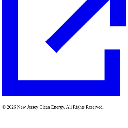
©
2026
New Jersey Clean Energy. All Rights Reserved.​​​​‌ ‍ ​‍​‍‌‍ ‌ ​‍‌‍‍‌‌‍‌ ‌‍‍‌‌‍ ‍​‍​‍​ ‍‍​‍​‍‌ ​ ‌‍​‌‌‍ ‍‌‍‍‌‌ ‌​‌ ‍‌​‍ ‍‌‍‍‌‌‍ ​‍​‍​‍ ​​‍​‍‌‍‍​‌ ​‍‌‍‌‌‌‍‌‍​‍​‍​ ‍‍​‍​‍‌‍‍​‌ ‌​‌ ‌​‌ ​​​ ‍‍​‍ ​‍ ‌‍ ​‌‍ ‌‍​ ‌‍​‌‌‍ ​‌‍‍​‌‍ ‌ ​ ‌ ‌​​ ‍‍​ ​ ​ ​ ​ ​ ​ ​ ​‍ ‌‍‍‌‌‍ ‍‌ ‌​‌‍‌‌‌‍ ‍‌ ‌​​‍ ‌‍‌‌‌‍‌​‌‍‍‌‌ ‌​​‍ ‌‍ ‌‌‍ ‌‍‌​‌‍‌‌​ ‌‌ ​​‌ ​‍‌‍‌‌‌ ​ ‌‍‌‌‌‍ ‍‌ ‌​‌‍​‌‌ ‌​‌‍‍‌‌‍ ‌‍ ‍​ ‍ ‌‍‍‌‌‍‌​​ ‌‌ ​ ‌‍‍‌‌ ‌​‌‍‌‌‌​‌‍‌‍ ‌‍ ‌ ‌​‌‍‌‌‌ ​‍​ ‍ ‌ ‌​‌ ‍‌‌ ​​‌‍‌‌​ ‌‌‍‌‍‌‍ ‌‍ ‌ ‌​‌‍‌‌‌ ​‍​ ‍ ‌ ​​‌‍​‌‌ ‌​‌‍‍​​ ‌‌‍ ​‌‍‌‌‌‍‌ ‌‍​‌‌‍ ​​‍ ‍‌ ‌​‌‍‌‌‌ ‍​‌ ‌​​ ‌‍​‍‌‍​‌‌ ​ ‌‍‌‌‌‌‌‌‌ ​‍‌‍ ​​ ‌‌‍‍​‌ ‌​‌ ‌​‌ ​​​‍‌‌​ ​ ‌​​‌​‍‌‌​ ​‍‌​‌‍​‍‌‌​ ​‍‌​‌‍‌‍ ​‌‍ ‌‍​ ‌‍​‌‌‍ ​‌‍‍​‌‍ ‌ ​ ‌ ‌​​‍‌‌​ ​ ‌​​‌​ ​ ​ ​ ​ ​ ​ ​ ​‍‌‍‌‍‍‌‌‍‌​​ ‌‌ ​ ‌‍‍‌‌ ‌​‌‍‌‌‌​‌‍‌‍ ‌‍ ‌ ‌​‌‍‌‌‌ ​‍​‍‌‍‌ ‌​‌ ‍‌‌ ​​‌‍‌‌​ ‌‌‍‌‍‌‍ ‌‍ ‌ ‌​‌‍‌‌‌ ​‍​‍‌‍‌ ​​‌‍​‌‌ ‌​‌‍‍​​ ‌‌‍ ​‌‍‌‌‌‍‌ ‌‍​‌‌‍ ​​‍ ‍‌ ‌​‌‍‌‌‌ ‍​‌ ‌​​‍‌‍‌ ​​‌‍‌‌‌ ​‍‌ ​ ‌ ​​‌‍‌‌‌‍​ ‌ ‌​‌‍‍‌‌ ‌‍‌‍‌‌​ ‌‌ ​​‌ ‌‌‌‍​‍‌‍ ​‌‍‍‌‌ ​ ‌‍‍​‌‍‌‌‌‍‌​​‍​‍‌ ‌