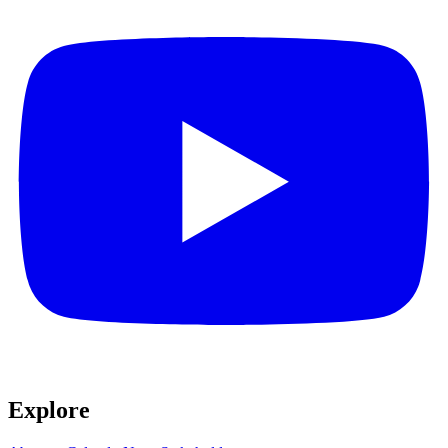
Explore​​​​‌ ‍ ​‍​‍‌‍ ‌ ​‍‌‍‍‌‌‍‌ ‌‍‍‌‌‍ ‍​‍​‍​ ‍‍​‍​‍‌ ​ ‌‍​‌‌‍ ‍‌‍‍‌‌ ‌​‌ ‍‌​‍ ‍‌‍‍‌‌‍ ​‍​‍​‍ ​​‍​‍‌‍‍​‌ ​‍‌‍‌‌‌‍‌‍​‍​‍​ ‍‍​‍​‍‌‍‍​‌ ‌​‌ ‌​‌ ​​​ ‍‍​‍ ​‍ ‌‍ ​‌‍ ‌‍​ ‌‍​‌‌‍ ​‌‍‍​‌‍ ‌ ​ ‌ ‌​​ ‍‍​ ​ ​ ​ ​ ​ ​ ​ ​‍ ‌‍‍‌‌‍ ‍‌ ‌​‌‍‌‌‌‍ ‍‌ ‌​​‍ ‌‍‌‌‌‍‌​‌‍‍‌‌ ‌​​‍ ‌‍ ‌‌‍ ‌‍‌​‌‍‌‌​ ‌‌ ​​‌ ​‍‌‍‌‌‌ ​ ‌‍‌‌‌‍ ‍‌ ‌​‌‍​‌‌ ‌​‌‍‍‌‌‍ ‌‍ ‍​ ‍ ‌‍‍‌‌‍‌​​ ‌‌ ​ ‌‍‍‌‌ ‌​‌‍‌‌‌​‌‍‌‍ ‌‍ ‌ ‌​‌‍‌‌‌ ​‍​ ‍ ‌ ‌​‌ ‍‌‌ ​​‌‍‌‌​ ‌‌‍‌‍‌‍ ‌‍ ‌ ‌​‌‍‌‌‌ ​‍​ ‍ ‌ ​​‌‍​‌‌ ‌​‌‍‍​​ ‌‌‍ ‌‌‍‌‌‌‍ ‍‌ ‌‌‌ ​ ​‍‌‌​ ‌‌‌​​‍‌‌ ‌‍‍ ‌‍‌‌‌ ‍‌​‍‌‌​ ​ ‌​‌​​‍‌‌​ ​ ‌​‌​​‍‌‌​ ​‍​ ​‍‌‍​‌​ ‍‌‌‍‌‍​ ​​‌‍‌​​ ​​​ ‌​​ ​​​ ​ ​ ​‌​ ‌‍​ ‌ ​‍‌‌​ ​‍​ ​‍​‍‌‌​ ‌‌‌​‌​​‍ ‍‌‍‍​‌‍‌‌‌‍​‌‌‍‌​‌‍‍‌‌‍ ‍‌‍‌ ​ ‌‍​‍‌‍​‌‌ ​ ‌‍‌‌‌‌‌‌‌ ​‍‌‍ ​​ ‌‌‍‍​‌ ‌​‌ ‌​‌ ​​​‍‌‌​ ​ ‌​​‌​‍‌‌​ ​‍‌​‌‍​‍‌‌​ ​‍‌​‌‍‌‍ ​‌‍ ‌‍​ ‌‍​‌‌‍ ​‌‍‍​‌‍ ‌ ​ ‌ ‌​​‍‌‌​ ​ ‌​​‌​ ​ ​ ​ ​ ​ ​ ​ ​‍‌‍‌‍‍‌‌‍‌​​ ‌‌ ​ ‌‍‍‌‌ ‌​‌‍‌‌‌​‌‍‌‍ ‌‍ ‌ ‌​‌‍‌‌‌ ​‍​‍‌‍‌ ‌​‌ ‍‌‌ ​​‌‍‌‌​ ‌‌‍‌‍‌‍ ‌‍ ‌ ‌​‌‍‌‌‌ ​‍​‍‌‍‌ ​​‌‍​‌‌ ‌​‌‍‍​​ ‌‌‍ ‌‌‍‌‌‌‍ ‍‌ ‌‌‌ ​ ​‍‌‌​ ‌‌‌​​‍‌‌ ‌‍‍ ‌‍‌‌‌ ‍‌​‍‌‌​ ​ ‌​‌​​‍‌‌​ ​ ‌​‌​​‍‌‌​ ​‍​ ​‍‌‍​‌​ ‍‌‌‍‌‍​ ​​‌‍‌​​ ​​​ ‌​​ ​​​ ​ ​ ​‌​ ‌‍​ ‌ ​‍‌‌​ ​‍​ ​‍​‍‌‌​ ‌‌‌​‌​​‍ ‍‌‍‍​‌‍‌‌‌‍​‌‌‍‌​‌‍‍‌‌‍ ‍‌‍‌ ​‍‌‍‌ ​​‌‍‌‌‌ ​‍‌ ​ ‌ ​​‌‍‌‌‌‍​ ‌ ‌​‌‍‍‌‌ ‌‍‌‍‌‌​ ‌‌ ​​‌ ‌‌‌‍​‍‌‍ ​‌‍‍‌‌ ​ ‌‍‍​‌‍‌‌‌‍‌​​‍​‍‌ ‌