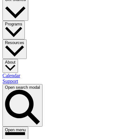
Programs​​​​‌ ‍ ​‍​‍‌‍ ‌ ​‍‌‍‍‌‌‍‌ ‌‍‍‌‌‍ ‍​‍​‍​ ‍‍​‍​‍‌ ​ ‌‍​‌‌‍ ‍‌‍‍‌‌ ‌​‌ ‍‌​‍ ‍‌‍‍‌‌‍ ​‍​‍​‍ ​​‍​‍‌‍‍​‌ ​‍‌‍‌‌‌‍‌‍​‍​‍​ ‍‍​‍​‍‌‍‍​‌ ‌​‌ ‌​‌ ​​​ ‍‍​‍ ​‍ ‌‍ ​‌‍ ‌‍​ ‌‍​‌‌‍ ​‌‍‍​‌‍ ‌ ​ ‌ ‌​​ ‍‍​ ​ ​ ​ ​ ​ ​ ​ ​‍ ‌‍‍‌‌‍ ‍‌ ‌​‌‍‌‌‌‍ ‍‌ ‌​​‍ ‌‍‌‌‌‍‌​‌‍‍‌‌ ‌​​‍ ‌‍ ‌‌‍ ‌‍‌​‌‍‌‌​ ‌‌ ​​‌ ​‍‌‍‌‌‌ ​ ‌‍‌‌‌‍ ‍‌ ‌​‌‍​‌‌ ‌​‌‍‍‌‌‍ ‌‍ ‍​ ‍ ‌‍‍‌‌‍‌​​ ‌‌ ​ ‌‍‍‌‌ ‌​‌‍‌‌‌​‍​‌‍‌‌‌‍​‌‌‍‌​‌‍‌‌‌ ​‍​ ‍ ‌ ‌​‌ ‍‌‌ ​​‌‍‌‌​ ‌‌‍‍​‌‍‌‌‌‍​‌‌‍‌​‌‍‌‌‌ ​‍​ ‍ ‌ ​​‌‍​‌‌ ‌​‌‍‍​​ ‌‌‍ ​‌‍‌‌‌‍‌‍‌ ‌​‌​ ‌‌‍‌‌‌‍ ‍‌ ‌‌‌ ​ ​‍‌‌​ ‌‌‌​​‍‌‌ ‌‍‍ ‌‍‌‌‌ ‍‌​‍‌‌​ ​ ‌​‌​​‍‌‌​ ​ ‌​‌​​‍‌‌​ ​‍​ ​‍​ ​ ‌‍‌​​ ‌​​ ​‌‌‍‌‌​ ‌​​ ​​​ ‌​‌‍‌‌‌‍‌​​ ​​​ ​​​‍‌‌​ ​‍​ ​‍​‍‌‌​ ‌‌‌​‌​​‍ ‍‌ ‌​‌‍‌‌‌ ‍​‌ ‌​​ ‌‍​‍‌‍​‌‌ ​ ‌‍‌‌‌‌‌‌‌ ​‍‌‍ ​​ ‌‌‍‍​‌ ‌​‌ ‌​‌ ​​​‍‌‌​ ​ ‌​​‌​‍‌‌​ ​‍‌​‌‍​‍‌‌​ ​‍‌​‌‍‌‍ ​‌‍ ‌‍​ ‌‍​‌‌‍ ​‌‍‍​‌‍ ‌ ​ ‌ ‌​​‍‌‌​ ​ ‌​​‌​ ​ ​ ​ ​ ​ ​ ​ ​‍‌‍‌‍‍‌‌‍‌​​ ‌‌ ​ ‌‍‍‌‌ ‌​‌‍‌‌‌​‍​‌‍‌‌‌‍​‌‌‍‌​‌‍‌‌‌ ​‍​‍‌‍‌ ‌​‌ ‍‌‌ ​​‌‍‌‌​ ‌‌‍‍​‌‍‌‌‌‍​‌‌‍‌​‌‍‌‌‌ ​‍​‍‌‍‌ ​​‌‍​‌‌ ‌​‌‍‍​​ ‌‌‍ ​‌‍‌‌‌‍‌‍‌ ‌​‌​ ‌‌‍‌‌‌‍ ‍‌ ‌‌‌ ​ ​‍‌‌​ ‌‌‌​​‍‌‌ ‌‍‍ ‌‍‌‌‌ ‍‌​‍‌‌​ ​ ‌​‌​​‍‌‌​ ​ ‌​‌​​‍‌‌​ ​‍​ ​‍​ ​ ‌‍‌​​ ‌​​ ​‌‌‍‌‌​ ‌​​ ​​​ ‌​‌‍‌‌‌‍‌​​ ​​​ ​​​‍‌‌​ ​‍​ ​‍​‍‌‌​ ‌‌‌​‌​​‍ ‍‌ ‌​‌‍‌‌‌ ‍​‌ ‌​​‍‌‍‌ ​​‌‍‌‌‌ ​‍‌ ​ ‌ ​​‌‍‌‌‌‍​ ‌ ‌​‌‍‍‌‌ ‌‍‌‍‌‌​ ‌‌ ​​‌ ‌‌‌‍​‍‌‍ ​‌‍‍‌‌ ​ ‌‍‍​‌‍‌‌‌‍‌​​‍​‍‌ ‌
Resources​​​​‌ ‍ ​‍​‍‌‍ ‌ ​‍‌‍‍‌‌‍‌ ‌‍‍‌‌‍ ‍​‍​‍​ ‍‍​‍​‍‌ ​ ‌‍​‌‌‍ ‍‌‍‍‌‌ ‌​‌ ‍‌​‍ ‍‌‍‍‌‌‍ ​‍​‍​‍ ​​‍​‍‌‍‍​‌ ​‍‌‍‌‌‌‍‌‍​‍​‍​ ‍‍​‍​‍‌‍‍​‌ ‌​‌ ‌​‌ ​​​ ‍‍​‍ ​‍ ‌‍ ​‌‍ ‌‍​ ‌‍​‌‌‍ ​‌‍‍​‌‍ ‌ ​ ‌ ‌​​ ‍‍​ ​ ​ ​ ​ ​ ​ ​ ​‍ ‌‍‍‌‌‍ ‍‌ ‌​‌‍‌‌‌‍ ‍‌ ‌​​‍ ‌‍‌‌‌‍‌​‌‍‍‌‌ ‌​​‍ ‌‍ ‌‌‍ ‌‍‌​‌‍‌‌​ ‌‌ ​​‌ ​‍‌‍‌‌‌ ​ ‌‍‌‌‌‍ ‍‌ ‌​‌‍​‌‌ ‌​‌‍‍‌‌‍ ‌‍ ‍​ ‍ ‌‍‍‌‌‍‌​​ ‌‌ ​ ‌‍‍‌‌ ‌​‌‍‌‌‌​‍​‌‍‌‌‌‍​‌‌‍‌​‌‍‌‌‌ ​‍​ ‍ ‌ ‌​‌ ‍‌‌ ​​‌‍‌‌​ ‌‌‍‍​‌‍‌‌‌‍​‌‌‍‌​‌‍‌‌‌ ​‍​ ‍ ‌ ​​‌‍​‌‌ ‌​‌‍‍​​ ‌‌‍ ​‌‍‌‌‌‍‌‍‌ ‌​‌​ ‌‌‍‌‌‌‍ ‍‌ ‌‌‌ ​ ​‍‌‌​ ‌‌‌​​‍‌‌ ‌‍‍ ‌‍‌‌‌ ‍‌​‍‌‌​ ​ ‌​‌​​‍‌‌​ ​ ‌​‌​​‍‌‌​ ​‍​ ​‍‌‍‌‍‌‍‌‍​ ‌​​ ‌‌‌‍‌‌​ ​ ‌‍‌‌‌‍​‌‌‍​ ​ ‍‌‌‍​ ​ ‍‌​‍‌‌​ ​‍​ ​‍​‍‌‌​ ‌‌‌​‌​​‍ ‍‌ ‌​‌‍‌‌‌ ‍​‌ ‌​​ ‌‍​‍‌‍​‌‌ ​ ‌‍‌‌‌‌‌‌‌ ​‍‌‍ ​​ ‌‌‍‍​‌ ‌​‌ ‌​‌ ​​​‍‌‌​ ​ ‌​​‌​‍‌‌​ ​‍‌​‌‍​‍‌‌​ ​‍‌​‌‍‌‍ ​‌‍ ‌‍​ ‌‍​‌‌‍ ​‌‍‍​‌‍ ‌ ​ ‌ ‌​​‍‌‌​ ​ ‌​​‌​ ​ ​ ​ ​ ​ ​ ​ ​‍‌‍‌‍‍‌‌‍‌​​ ‌‌ ​ ‌‍‍‌‌ ‌​‌‍‌‌‌​‍​‌‍‌‌‌‍​‌‌‍‌​‌‍‌‌‌ ​‍​‍‌‍‌ ‌​‌ ‍‌‌ ​​‌‍‌‌​ ‌‌‍‍​‌‍‌‌‌‍​‌‌‍‌​‌‍‌‌‌ ​‍​‍‌‍‌ ​​‌‍​‌‌ ‌​‌‍‍​​ ‌‌‍ ​‌‍‌‌‌‍‌‍‌ ‌​‌​ ‌‌‍‌‌‌‍ ‍‌ ‌‌‌ ​ ​‍‌‌​ ‌‌‌​​‍‌‌ ‌‍‍ ‌‍‌‌‌ ‍‌​‍‌‌​ ​ ‌​‌​​‍‌‌​ ​ ‌​‌​​‍‌‌​ ​‍​ ​‍‌‍‌‍‌‍‌‍​ ‌​​ ‌‌‌‍‌‌​ ​ ‌‍‌‌‌‍​‌‌‍​ ​ ‍‌‌‍​ ​ ‍‌​‍‌‌​ ​‍​ ​‍​‍‌‌​ ‌‌‌​‌​​‍ ‍‌ ‌​‌‍‌‌‌ ‍​‌ ‌​​‍‌‍‌ ​​‌‍‌‌‌ ​‍‌ ​ ‌ ​​‌‍‌‌‌‍​ ‌ ‌​‌‍‍‌‌ ‌‍‌‍‌‌​ ‌‌ ​​‌ ‌‌‌‍​‍‌‍ ​‌‍‍‌‌ ​ ‌‍‍​‌‍‌‌‌‍‌​​‍​‍‌ ‌
About​​​​‌ ‍ ​‍​‍‌‍ ‌ ​‍‌‍‍‌‌‍‌ ‌‍‍‌‌‍ ‍​‍​‍​ ‍‍​‍​‍‌ ​ ‌‍​‌‌‍ ‍‌‍‍‌‌ ‌​‌ ‍‌​‍ ‍‌‍‍‌‌‍ ​‍​‍​‍ ​​‍​‍‌‍‍​‌ ​‍‌‍‌‌‌‍‌‍​‍​‍​ ‍‍​‍​‍‌‍‍​‌ ‌​‌ ‌​‌ ​​​ ‍‍​‍ ​‍ ‌‍ ​‌‍ ‌‍​ ‌‍​‌‌‍ ​‌‍‍​‌‍ ‌ ​ ‌ ‌​​ ‍‍​ ​ ​ ​ ​ ​ ​ ​ ​‍ ‌‍‍‌‌‍ ‍‌ ‌​‌‍‌‌‌‍ ‍‌ ‌​​‍ ‌‍‌‌‌‍‌​‌‍‍‌‌ ‌​​‍ ‌‍ ‌‌‍ ‌‍‌​‌‍‌‌​ ‌‌ ​​‌ ​‍‌‍‌‌‌ ​ ‌‍‌‌‌‍ ‍‌ ‌​‌‍​‌‌ ‌​‌‍‍‌‌‍ ‌‍ ‍​ ‍ ‌‍‍‌‌‍‌​​ ‌‌ ​ ‌‍‍‌‌ ‌​‌‍‌‌‌​‍​‌‍‌‌‌‍​‌‌‍‌​‌‍‌‌‌ ​‍​ ‍ ‌ ‌​‌ ‍‌‌ ​​‌‍‌‌​ ‌‌‍‍​‌‍‌‌‌‍​‌‌‍‌​‌‍‌‌‌ ​‍​ ‍ ‌ ​​‌‍​‌‌ ‌​‌‍‍​​ ‌‌ ​‍‌‍‍‌‌‍‌ ‌‍‍​‌ ‌​‌​ ‌‌‍‌‌‌‍ ‍‌ ‌‌‌ ​ ​‍‌‌​ ‌‌‌​​‍‌‌ ‌‍‍ ‌‍‌‌‌ ‍‌​‍‌‌​ ​ ‌​‌​​‍‌‌​ ​ ‌​‌​​‍‌‌​ ​‍​ ​‍​ ​‌​ ‌​​ ​ ‌‍​ ​ ‌‍‌‍​ ​ ‌ ​ ‌ ‌‍​‌‌‍‌‍​ ‌‍‌‍‌​​‍‌‌​ ​‍​ ​‍​‍‌‌​ ‌‌‌​‌​​‍ ‍‌ ‌​‌‍‌‌‌ ‍​‌ ‌​​ ‌‍​‍‌‍​‌‌ ​ ‌‍‌‌‌‌‌‌‌ ​‍‌‍ ​​ ‌‌‍‍​‌ ‌​‌ ‌​‌ ​​​‍‌‌​ ​ ‌​​‌​‍‌‌​ ​‍‌​‌‍​‍‌‌​ ​‍‌​‌‍‌‍ ​‌‍ ‌‍​ ‌‍​‌‌‍ ​‌‍‍​‌‍ ‌ ​ ‌ ‌​​‍‌‌​ ​ ‌​​‌​ ​ ​ ​ ​ ​ ​ ​ ​‍‌‍‌‍‍‌‌‍‌​​ ‌‌ ​ ‌‍‍‌‌ ‌​‌‍‌‌‌​‍​‌‍‌‌‌‍​‌‌‍‌​‌‍‌‌‌ ​‍​‍‌‍‌ ‌​‌ ‍‌‌ ​​‌‍‌‌​ ‌‌‍‍​‌‍‌‌‌‍​‌‌‍‌​‌‍‌‌‌ ​‍​‍‌‍‌ ​​‌‍​‌‌ ‌​‌‍‍​​ ‌‌ ​‍‌‍‍‌‌‍‌ ‌‍‍​‌ ‌​‌​ ‌‌‍‌‌‌‍ ‍‌ ‌‌‌ ​ ​‍‌‌​ ‌‌‌​​‍‌‌ ‌‍‍ ‌‍‌‌‌ ‍‌​‍‌‌​ ​ ‌​‌​​‍‌‌​ ​ ‌​‌​​‍‌‌​ ​‍​ ​‍​ ​‌​ ‌​​ ​ ‌‍​ ​ ‌‍‌‍​ ​ ‌ ​ ‌ ‌‍​‌‌‍‌‍​ ‌‍‌‍‌​​‍‌‌​ ​‍​ ​‍​‍‌‌​ ‌‌‌​‌​​‍ ‍‌ ‌​‌‍‌‌‌ ‍​‌ ‌​​‍‌‍‌ ​​‌‍‌‌‌ ​‍‌ ​ ‌ ​​‌‍‌‌‌‍​ ‌ ‌​‌‍‍‌‌ ‌‍‌‍‌‌​ ‌‌ ​​‌ ‌‌‌‍​‍‌‍ ​‌‍‍‌‌ ​ ‌‍‍​‌‍‌‌‌‍‌​​‍​‍‌ ‌
Calendar​​​​‌ ‍ ​‍​‍‌‍ ‌ ​‍‌‍‍‌‌‍‌ ‌‍‍‌‌‍ ‍​‍​‍​ ‍‍​‍​‍‌ ​ ‌‍​‌‌‍ ‍‌‍‍‌‌ ‌​‌ ‍‌​‍ ‍‌‍‍‌‌‍ ​‍​‍​‍ ​​‍​‍‌‍‍​‌ ​‍‌‍‌‌‌‍‌‍​‍​‍​ ‍‍​‍​‍‌‍‍​‌ ‌​‌ ‌​‌ ​​​ ‍‍​‍ ​‍ ‌‍ ​‌‍ ‌‍​ ‌‍​‌‌‍ ​‌‍‍​‌‍ ‌ ​ ‌ ‌​​ ‍‍​ ​ ​ ​ ​ ​ ​ ​ ​‍ ‌‍‍‌‌‍ ‍‌ ‌​‌‍‌‌‌‍ ‍‌ ‌​​‍ ‌‍‌‌‌‍‌​‌‍‍‌‌ ‌​​‍ ‌‍ ‌‌‍ ‌‍‌​‌‍‌‌​ ‌‌ ​​‌ ​‍‌‍‌‌‌ ​ ‌‍‌‌‌‍ ‍‌ ‌​‌‍​‌‌ ‌​‌‍‍‌‌‍ ‌‍ ‍​ ‍ ‌‍‍‌‌‍‌​​ ‌‌ ​ ‌‍‍‌‌ ‌​‌‍‌‌‌​‍​‌‍‌‌‌‍​‌‌‍‌​‌‍‌‌‌ ​‍​ ‍ ‌ ‌​‌ ‍‌‌ ​​‌‍‌‌​ ‌‌‍‍​‌‍‌‌‌‍​‌‌‍‌​‌‍‌‌‌ ​‍​ ‍ ‌ ​​‌‍​‌‌ ‌​‌‍‍​​ ‌‌ ​‍‌‍‍‌‌‍‌ ‌‍‍​‌ ‌​‌​ ‌‌‍‌‌‌‍ ‍‌ ‌‌‌ ​ ​‍‌‌​ ‌‌‌​​‍‌‌ ‌‍‍ ‌‍‌‌‌ ‍‌​‍‌‌​ ​ ‌​‌​​‍‌‌​ ​ ‌​‌​​‍‌‌​ ​‍​ ​‍​ ‍​​ ​‌​ ​‍​ ‌ ​ ​​​ ​‍​ ​‍‌‍‌‍​ ‌​​ ‍​​ ​‍​ ​​​‍‌‌​ ​‍​ ​‍​‍‌‌​ ‌‌‌​‌​​‍ ‍‌ ‌​‌‍‌‌‌ ‍​‌ ‌​​ ‌‍​‍‌‍​‌‌ ​ ‌‍‌‌‌‌‌‌‌ ​‍‌‍ ​​ ‌‌‍‍​‌ ‌​‌ ‌​‌ ​​​‍‌‌​ ​ ‌​​‌​‍‌‌​ ​‍‌​‌‍​‍‌‌​ ​‍‌​‌‍‌‍ ​‌‍ ‌‍​ ‌‍​‌‌‍ ​‌‍‍​‌‍ ‌ ​ ‌ ‌​​‍‌‌​ ​ ‌​​‌​ ​ ​ ​ ​ ​ ​ ​ ​‍‌‍‌‍‍‌‌‍‌​​ ‌‌ ​ ‌‍‍‌‌ ‌​‌‍‌‌‌​‍​‌‍‌‌‌‍​‌‌‍‌​‌‍‌‌‌ ​‍​‍‌‍‌ ‌​‌ ‍‌‌ ​​‌‍‌‌​ ‌‌‍‍​‌‍‌‌‌‍​‌‌‍‌​‌‍‌‌‌ ​‍​‍‌‍‌ ​​‌‍​‌‌ ‌​‌‍‍​​ ‌‌ ​‍‌‍‍‌‌‍‌ ‌‍‍​‌ ‌​‌​ ‌‌‍‌‌‌‍ ‍‌ ‌‌‌ ​ ​‍‌‌​ ‌‌‌​​‍‌‌ ‌‍‍ ‌‍‌‌‌ ‍‌​‍‌‌​ ​ ‌​‌​​‍‌‌​ ​ ‌​‌​​‍‌‌​ ​‍​ ​‍​ ‍​​ ​‌​ ​‍​ ‌ ​ ​​​ ​‍​ ​‍‌‍‌‍​ ‌​​ ‍​​ ​‍​ ​​​‍‌‌​ ​‍​ ​‍​‍‌‌​ ‌‌‌​‌​​‍ ‍‌ ‌​‌‍‌‌‌ ‍​‌ ‌​​‍‌‍‌ ​​‌‍‌‌‌ ​‍‌ ​ ‌ ​​‌‍‌‌‌‍​ ‌ ‌​‌‍‍‌‌ ‌‍‌‍‌‌​ ‌‌ ​​‌ ‌‌‌‍​‍‌‍ ​‌‍‍‌‌ ​ ‌‍‍​‌‍‌‌‌‍‌​​‍​‍‌ ‌
Support​​​​‌ ‍ ​‍​‍‌‍ ‌ ​‍‌‍‍‌‌‍‌ ‌‍‍‌‌‍ ‍​‍​‍​ ‍‍​‍​‍‌ ​ ‌‍​‌‌‍ ‍‌‍‍‌‌ ‌​‌ ‍‌​‍ ‍‌‍‍‌‌‍ ​‍​‍​‍ ​​‍​‍‌‍‍​‌ ​‍‌‍‌‌‌‍‌‍​‍​‍​ ‍‍​‍​‍‌‍‍​‌ ‌​‌ ‌​‌ ​​​ ‍‍​‍ ​‍ ‌‍ ​‌‍ ‌‍​ ‌‍​‌‌‍ ​‌‍‍​‌‍ ‌ ​ ‌ ‌​​ ‍‍​ ​ ​ ​ ​ ​ ​ ​ ​‍ ‌‍‍‌‌‍ ‍‌ ‌​‌‍‌‌‌‍ ‍‌ ‌​​‍ ‌‍‌‌‌‍‌​‌‍‍‌‌ ‌​​‍ ‌‍ ‌‌‍ ‌‍‌​‌‍‌‌​ ‌‌ ​​‌ ​‍‌‍‌‌‌ ​ ‌‍‌‌‌‍ ‍‌ ‌​‌‍​‌‌ ‌​‌‍‍‌‌‍ ‌‍ ‍​ ‍ ‌‍‍‌‌‍‌​​ ‌‌ ​ ‌‍‍‌‌ ‌​‌‍‌‌‌​‍​‌‍‌‌‌‍​‌‌‍‌​‌‍‌‌‌ ​‍​ ‍ ‌ ‌​‌ ‍‌‌ ​​‌‍‌‌​ ‌‌‍‍​‌‍‌‌‌‍​‌‌‍‌​‌‍‌‌‌ ​‍​ ‍ ‌ ​​‌‍​‌‌ ‌​‌‍‍​​ ‌‌ ​‍‌‍‍‌‌‍‌ ‌‍‍​‌ ‌​‌​ ‌‌‍‌‌‌‍ ‍‌ ‌‌‌ ​ ​‍‌‌​ ‌‌‌​​‍‌‌ ‌‍‍ ‌‍‌‌‌ ‍‌​‍‌‌​ ​ ‌​‌​​‍‌‌​ ​ ‌​‌​​‍‌‌​ ​‍​ ​‍​ ‍​​ ​‍​ ‌ ‌‍‌‌​ ​‌‌‍​‍‌‍‌​​ ‍‌​ ‌​‌‍​ ​ ‌ ​ ‌ ​‍‌‌​ ​‍​ ​‍​‍‌‌​ ‌‌‌​‌​​‍ ‍‌ ‌​‌‍‌‌‌ ‍​‌ ‌​​ ‌‍​‍‌‍​‌‌ ​ ‌‍‌‌‌‌‌‌‌ ​‍‌‍ ​​ ‌‌‍‍​‌ ‌​‌ ‌​‌ ​​​‍‌‌​ ​ ‌​​‌​‍‌‌​ ​‍‌​‌‍​‍‌‌​ ​‍‌​‌‍‌‍ ​‌‍ ‌‍​ ‌‍​‌‌‍ ​‌‍‍​‌‍ ‌ ​ ‌ ‌​​‍‌‌​ ​ ‌​​‌​ ​ ​ ​ ​ ​ ​ ​ ​‍‌‍‌‍‍‌‌‍‌​​ ‌‌ ​ ‌‍‍‌‌ ‌​‌‍‌‌‌​‍​‌‍‌‌‌‍​‌‌‍‌​‌‍‌‌‌ ​‍​‍‌‍‌ ‌​‌ ‍‌‌ ​​‌‍‌‌​ ‌‌‍‍​‌‍‌‌‌‍​‌‌‍‌​‌‍‌‌‌ ​‍​‍‌‍‌ ​​‌‍​‌‌ ‌​‌‍‍​​ ‌‌ ​‍‌‍‍‌‌‍‌ ‌‍‍​‌ ‌​‌​ ‌‌‍‌‌‌‍ ‍‌ ‌‌‌ ​ ​‍‌‌​ ‌‌‌​​‍‌‌ ‌‍‍ ‌‍‌‌‌ ‍‌​‍‌‌​ ​ ‌​‌​​‍‌‌​ ​ ‌​‌​​‍‌‌​ ​‍​ ​‍​ ‍​​ ​‍​ ‌ ‌‍‌‌​ ​‌‌‍​‍‌‍‌​​ ‍‌​ ‌​‌‍​ ​ ‌ ​ ‌ ​‍‌‌​ ​‍​ ​‍​‍‌‌​ ‌‌‌​‌​​‍ ‍‌ ‌​‌‍‌‌‌ ‍​‌ ‌​​‍‌‍‌ ​​‌‍‌‌‌ ​‍‌ ​ ‌ ​​‌‍‌‌‌‍​ ‌ ‌​‌‍‍‌‌ ‌‍‌‍‌‌​ ‌‌ ​​‌ ‌‌‌‍​‍‌‍ ​‌‍‍‌‌ ​ ‌‍‍​‌‍‌‌‌‍‌​​‍​‍‌ ‌
Open search modal
Open menu