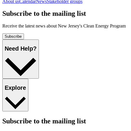
About us​​​​‌ ‍ ​‍​‍‌‍ ‌ ​‍‌‍‍‌‌‍‌ ‌‍‍‌‌‍ ‍​‍​‍​ ‍‍​‍​‍‌ ​ ‌‍​‌‌‍ ‍‌‍‍‌‌ ‌​‌ ‍‌​‍ ‍‌‍‍‌‌‍ ​‍​‍​‍ ​​‍​‍‌‍‍​‌ ​‍‌‍‌‌‌‍‌‍​‍​‍​ ‍‍​‍​‍‌‍‍​‌ ‌​‌ ‌​‌ ​​​ ‍‍​‍ ​‍ ‌‍ ​‌‍ ‌‍​ ‌‍​‌‌‍ ​‌‍‍​‌‍ ‌ ​ ‌ ‌​​ ‍‍​ ​ ​ ​ ​ ​ ​ ​ ​‍ ‌‍‍‌‌‍ ‍‌ ‌​‌‍‌‌‌‍ ‍‌ ‌​​‍ ‌‍‌‌‌‍‌​‌‍‍‌‌ ‌​​‍ ‌‍ ‌‌‍ ‌‍‌​‌‍‌‌​ ‌‌ ​​‌ ​‍‌‍‌‌‌ ​ ‌‍‌‌‌‍ ‍‌ ‌​‌‍​‌‌ ‌​‌‍‍‌‌‍ ‌‍ ‍​ ‍ ‌‍‍‌‌‍‌​​ ‌‌ ​ ‌‍‍‌‌ ‌​‌‍‌‌‌​‌‍‌‍ ‌‍ ‌ ‌​‌‍‌‌‌ ​‍​ ‍ ‌ ‌​‌ ‍‌‌ ​​‌‍‌‌​ ‌‌‍‌‍‌‍ ‌‍ ‌ ‌​‌‍‌‌‌ ​‍​ ‍ ‌ ​​‌‍​‌‌ ‌​‌‍‍​​ ‌‌‍ ‌‌‍‌‌‌‍ ‍‌ ‌‌‌ ​ ​‍‌‌​ ‌‌‌​​‍‌‌ ‌‍‍ ‌‍‌‌‌ ‍‌​‍‌‌​ ​ ‌​‌​​‍‌‌​ ​ ‌​‌​​‍‌‌​ ​‍​ ​‍‌‍​‌​ ‍‌‌‍‌‍​ ​​‌‍‌​​ ​​​ ‌​​ ​​​ ​ ​ ​‌​ ‌‍​ ‌ ​‍‌‌​ ​‍​ ​‍​‍‌‌​ ‌‌‌​‌​​‍ ‍‌‍‍‌‌ ‌​‌‍‌‌‌‍ ‌‌ ​ ​‍‌‌​ ‌‌‌​​‍‌‌ ‌‍‍ ‌‍‌‌‌ ‍‌​‍‌‌​ ​ ‌​‌​​‍‌‌​ ​ ‌​‌​​‍‌‌​ ​‍​ ​‍​ ​​‌‍‌‌‌‍‌​​ ‌ ​ ​‍​ ​‍​ ​​‌‍‌‍​ ‌‍​ ‌​‌‍‌‍‌‍​‍​‍‌‌​ ​‍​ ​‍​‍‌‌​ ‌‌‌​‌​​‍ ‍‌ ‌​‌‍‌‌‌ ‍​‌ ‌​​ ‌‍​‍‌‍​‌‌ ​ ‌‍‌‌‌‌‌‌‌ ​‍‌‍ ​​ ‌‌‍‍​‌ ‌​‌ ‌​‌ ​​​‍‌‌​ ​ ‌​​‌​‍‌‌​ ​‍‌​‌‍​‍‌‌​ ​‍‌​‌‍‌‍ ​‌‍ ‌‍​ ‌‍​‌‌‍ ​‌‍‍​‌‍ ‌ ​ ‌ ‌​​‍‌‌​ ​ ‌​​‌​ ​ ​ ​ ​ ​ ​ ​ ​‍‌‍‌‍‍‌‌‍‌​​ ‌‌ ​ ‌‍‍‌‌ ‌​‌‍‌‌‌​‌‍‌‍ ‌‍ ‌ ‌​‌‍‌‌‌ ​‍​‍‌‍‌ ‌​‌ ‍‌‌ ​​‌‍‌‌​ ‌‌‍‌‍‌‍ ‌‍ ‌ ‌​‌‍‌‌‌ ​‍​‍‌‍‌ ​​‌‍​‌‌ ‌​‌‍‍​​ ‌‌‍ ‌‌‍‌‌‌‍ ‍‌ ‌‌‌ ​ ​‍‌‌​ ‌‌‌​​‍‌‌ ‌‍‍ ‌‍‌‌‌ ‍‌​‍‌‌​ ​ ‌​‌​​‍‌‌​ ​ ‌​‌​​‍‌‌​ ​‍​ ​‍‌‍​‌​ ‍‌‌‍‌‍​ ​​‌‍‌​​ ​​​ ‌​​ ​​​ ​ ​ ​‌​ ‌‍​ ‌ ​‍‌‌​ ​‍​ ​‍​‍‌‌​ ‌‌‌​‌​​‍ ‍‌‍‍‌‌ ‌​‌‍‌‌‌‍ ‌‌ ​ ​‍‌‌​ ‌‌‌​​‍‌‌ ‌‍‍ ‌‍‌‌‌ ‍‌​‍‌‌​ ​ ‌​‌​​‍‌‌​ ​ ‌​‌​​‍‌‌​ ​‍​ ​‍​ ​​‌‍‌‌‌‍‌​​ ‌ ​ ​‍​ ​‍​ ​​‌‍‌‍​ ‌‍​ ‌​‌‍‌‍‌‍​‍​‍‌‌​ ​‍​ ​‍​‍‌‌​ ‌‌‌​‌​​‍ ‍‌ ‌​‌‍‌‌‌ ‍​‌ ‌​​‍‌‍‌ ​​‌‍‌‌‌ ​‍‌ ​ ‌ ​​‌‍‌‌‌‍​ ‌ ‌​‌‍‍‌‌ ‌‍‌‍‌‌​ ‌‌ ​​‌ ‌‌‌‍​‍‌‍ ​‌‍‍‌‌ ​ ‌‍‍​‌‍‌‌‌‍‌​​‍​‍‌ ‌
Calendar​​​​‌ ‍ ​‍​‍‌‍ ‌ ​‍‌‍‍‌‌‍‌ ‌‍‍‌‌‍ ‍​‍​‍​ ‍‍​‍​‍‌ ​ ‌‍​‌‌‍ ‍‌‍‍‌‌ ‌​‌ ‍‌​‍ ‍‌‍‍‌‌‍ ​‍​‍​‍ ​​‍​‍‌‍‍​‌ ​‍‌‍‌‌‌‍‌‍​‍​‍​ ‍‍​‍​‍‌‍‍​‌ ‌​‌ ‌​‌ ​​​ ‍‍​‍ ​‍ ‌‍ ​‌‍ ‌‍​ ‌‍​‌‌‍ ​‌‍‍​‌‍ ‌ ​ ‌ ‌​​ ‍‍​ ​ ​ ​ ​ ​ ​ ​ ​‍ ‌‍‍‌‌‍ ‍‌ ‌​‌‍‌‌‌‍ ‍‌ ‌​​‍ ‌‍‌‌‌‍‌​‌‍‍‌‌ ‌​​‍ ‌‍ ‌‌‍ ‌‍‌​‌‍‌‌​ ‌‌ ​​‌ ​‍‌‍‌‌‌ ​ ‌‍‌‌‌‍ ‍‌ ‌​‌‍​‌‌ ‌​‌‍‍‌‌‍ ‌‍ ‍​ ‍ ‌‍‍‌‌‍‌​​ ‌‌ ​ ‌‍‍‌‌ ‌​‌‍‌‌‌​‌‍‌‍ ‌‍ ‌ ‌​‌‍‌‌‌ ​‍​ ‍ ‌ ‌​‌ ‍‌‌ ​​‌‍‌‌​ ‌‌‍‌‍‌‍ ‌‍ ‌ ‌​‌‍‌‌‌ ​‍​ ‍ ‌ ​​‌‍​‌‌ ‌​‌‍‍​​ ‌‌‍ ‌‌‍‌‌‌‍ ‍‌ ‌‌‌ ​ ​‍‌‌​ ‌‌‌​​‍‌‌ ‌‍‍ ‌‍‌‌‌ ‍‌​‍‌‌​ ​ ‌​‌​​‍‌‌​ ​ ‌​‌​​‍‌‌​ ​‍​ ​‍‌‍​‌​ ‍‌‌‍‌‍​ ​​‌‍‌​​ ​​​ ‌​​ ​​​ ​ ​ ​‌​ ‌‍​ ‌ ​‍‌‌​ ​‍​ ​‍​‍‌‌​ ‌‌‌​‌​​‍ ‍‌‍‍‌‌ ‌​‌‍‌‌‌‍ ‌‌ ​ ​‍‌‌​ ‌‌‌​​‍‌‌ ‌‍‍ ‌‍‌‌‌ ‍‌​‍‌‌​ ​ ‌​‌​​‍‌‌​ ​ ‌​‌​​‍‌‌​ ​‍​ ​‍‌‍‌‍​ ‍​​ ‌​​ ​‍‌‍‌​‌‍‌‌​ ‌ ‌‍‌​‌‍‌‍‌‍‌​​ ‌ ​ ​‍​‍‌‌​ ​‍​ ​‍​‍‌‌​ ‌‌‌​‌​​‍ ‍‌ ‌​‌‍‌‌‌ ‍​‌ ‌​​ ‌‍​‍‌‍​‌‌ ​ ‌‍‌‌‌‌‌‌‌ ​‍‌‍ ​​ ‌‌‍‍​‌ ‌​‌ ‌​‌ ​​​‍‌‌​ ​ ‌​​‌​‍‌‌​ ​‍‌​‌‍​‍‌‌​ ​‍‌​‌‍‌‍ ​‌‍ ‌‍​ ‌‍​‌‌‍ ​‌‍‍​‌‍ ‌ ​ ‌ ‌​​‍‌‌​ ​ ‌​​‌​ ​ ​ ​ ​ ​ ​ ​ ​‍‌‍‌‍‍‌‌‍‌​​ ‌‌ ​ ‌‍‍‌‌ ‌​‌‍‌‌‌​‌‍‌‍ ‌‍ ‌ ‌​‌‍‌‌‌ ​‍​‍‌‍‌ ‌​‌ ‍‌‌ ​​‌‍‌‌​ ‌‌‍‌‍‌‍ ‌‍ ‌ ‌​‌‍‌‌‌ ​‍​‍‌‍‌ ​​‌‍​‌‌ ‌​‌‍‍​​ ‌‌‍ ‌‌‍‌‌‌‍ ‍‌ ‌‌‌ ​ ​‍‌‌​ ‌‌‌​​‍‌‌ ‌‍‍ ‌‍‌‌‌ ‍‌​‍‌‌​ ​ ‌​‌​​‍‌‌​ ​ ‌​‌​​‍‌‌​ ​‍​ ​‍‌‍​‌​ ‍‌‌‍‌‍​ ​​‌‍‌​​ ​​​ ‌​​ ​​​ ​ ​ ​‌​ ‌‍​ ‌ ​‍‌‌​ ​‍​ ​‍​‍‌‌​ ‌‌‌​‌​​‍ ‍‌‍‍‌‌ ‌​‌‍‌‌‌‍ ‌‌ ​ ​‍‌‌​ ‌‌‌​​‍‌‌ ‌‍‍ ‌‍‌‌‌ ‍‌​‍‌‌​ ​ ‌​‌​​‍‌‌​ ​ ‌​‌​​‍‌‌​ ​‍​ ​‍‌‍‌‍​ ‍​​ ‌​​ ​‍‌‍‌​‌‍‌‌​ ‌ ‌‍‌​‌‍‌‍‌‍‌​​ ‌ ​ ​‍​‍‌‌​ ​‍​ ​‍​‍‌‌​ ‌‌‌​‌​​‍ ‍‌ ‌​‌‍‌‌‌ ‍​‌ ‌​​‍‌‍‌ ​​‌‍‌‌‌ ​‍‌ ​ ‌ ​​‌‍‌‌‌‍​ ‌ ‌​‌‍‍‌‌ ‌‍‌‍‌‌​ ‌‌ ​​‌ ‌‌‌‍​‍‌‍ ​‌‍‍‌‌ ​ ‌‍‍​‌‍‌‌‌‍‌​​‍​‍‌ ‌
News​​​​‌ ‍ ​‍​‍‌‍ ‌ ​‍‌‍‍‌‌‍‌ ‌‍‍‌‌‍ ‍​‍​‍​ ‍‍​‍​‍‌ ​ ‌‍​‌‌‍ ‍‌‍‍‌‌ ‌​‌ ‍‌​‍ ‍‌‍‍‌‌‍ ​‍​‍​‍ ​​‍​‍‌‍‍​‌ ​‍‌‍‌‌‌‍‌‍​‍​‍​ ‍‍​‍​‍‌‍‍​‌ ‌​‌ ‌​‌ ​​​ ‍‍​‍ ​‍ ‌‍ ​‌‍ ‌‍​ ‌‍​‌‌‍ ​‌‍‍​‌‍ ‌ ​ ‌ ‌​​ ‍‍​ ​ ​ ​ ​ ​ ​ ​ ​‍ ‌‍‍‌‌‍ ‍‌ ‌​‌‍‌‌‌‍ ‍‌ ‌​​‍ ‌‍‌‌‌‍‌​‌‍‍‌‌ ‌​​‍ ‌‍ ‌‌‍ ‌‍‌​‌‍‌‌​ ‌‌ ​​‌ ​‍‌‍‌‌‌ ​ ‌‍‌‌‌‍ ‍‌ ‌​‌‍​‌‌ ‌​‌‍‍‌‌‍ ‌‍ ‍​ ‍ ‌‍‍‌‌‍‌​​ ‌‌ ​ ‌‍‍‌‌ ‌​‌‍‌‌‌​‌‍‌‍ ‌‍ ‌ ‌​‌‍‌‌‌ ​‍​ ‍ ‌ ‌​‌ ‍‌‌ ​​‌‍‌‌​ ‌‌‍‌‍‌‍ ‌‍ ‌ ‌​‌‍‌‌‌ ​‍​ ‍ ‌ ​​‌‍​‌‌ ‌​‌‍‍​​ ‌‌‍ ‌‌‍‌‌‌‍ ‍‌ ‌‌‌ ​ ​‍‌‌​ ‌‌‌​​‍‌‌ ‌‍‍ ‌‍‌‌‌ ‍‌​‍‌‌​ ​ ‌​‌​​‍‌‌​ ​ ‌​‌​​‍‌‌​ ​‍​ ​‍‌‍​‌​ ‍‌‌‍‌‍​ ​​‌‍‌​​ ​​​ ‌​​ ​​​ ​ ​ ​‌​ ‌‍​ ‌ ​‍‌‌​ ​‍​ ​‍​‍‌‌​ ‌‌‌​‌​​‍ ‍‌‍‍‌‌ ‌​‌‍‌‌‌‍ ‌‌ ​ ​‍‌‌​ ‌‌‌​​‍‌‌ ‌‍‍ ‌‍‌‌‌ ‍‌​‍‌‌​ ​ ‌​‌​​‍‌‌​ ​ ‌​‌​​‍‌‌​ ​‍​ ​‍‌‍​ ‌‍​‍​ ‍​​ ​​​ ‍‌​ ‌‍​ ​‍​ ‌‍​ ​‍‌‍​‍​ ‍‌​ ​‌​‍‌‌​ ​‍​ ​‍​‍‌‌​ ‌‌‌​‌​​‍ ‍‌ ‌​‌‍‌‌‌ ‍​‌ ‌​​ ‌‍​‍‌‍​‌‌ ​ ‌‍‌‌‌‌‌‌‌ ​‍‌‍ ​​ ‌‌‍‍​‌ ‌​‌ ‌​‌ ​​​‍‌‌​ ​ ‌​​‌​‍‌‌​ ​‍‌​‌‍​‍‌‌​ ​‍‌​‌‍‌‍ ​‌‍ ‌‍​ ‌‍​‌‌‍ ​‌‍‍​‌‍ ‌ ​ ‌ ‌​​‍‌‌​ ​ ‌​​‌​ ​ ​ ​ ​ ​ ​ ​ ​‍‌‍‌‍‍‌‌‍‌​​ ‌‌ ​ ‌‍‍‌‌ ‌​‌‍‌‌‌​‌‍‌‍ ‌‍ ‌ ‌​‌‍‌‌‌ ​‍​‍‌‍‌ ‌​‌ ‍‌‌ ​​‌‍‌‌​ ‌‌‍‌‍‌‍ ‌‍ ‌ ‌​‌‍‌‌‌ ​‍​‍‌‍‌ ​​‌‍​‌‌ ‌​‌‍‍​​ ‌‌‍ ‌‌‍‌‌‌‍ ‍‌ ‌‌‌ ​ ​‍‌‌​ ‌‌‌​​‍‌‌ ‌‍‍ ‌‍‌‌‌ ‍‌​‍‌‌​ ​ ‌​‌​​‍‌‌​ ​ ‌​‌​​‍‌‌​ ​‍​ ​‍‌‍​‌​ ‍‌‌‍‌‍​ ​​‌‍‌​​ ​​​ ‌​​ ​​​ ​ ​ ​‌​ ‌‍​ ‌ ​‍‌‌​ ​‍​ ​‍​‍‌‌​ ‌‌‌​‌​​‍ ‍‌‍‍‌‌ ‌​‌‍‌‌‌‍ ‌‌ ​ ​‍‌‌​ ‌‌‌​​‍‌‌ ‌‍‍ ‌‍‌‌‌ ‍‌​‍‌‌​ ​ ‌​‌​​‍‌‌​ ​ ‌​‌​​‍‌‌​ ​‍​ ​‍‌‍​ ‌‍​‍​ ‍​​ ​​​ ‍‌​ ‌‍​ ​‍​ ‌‍​ ​‍‌‍​‍​ ‍‌​ ​‌​‍‌‌​ ​‍​ ​‍​‍‌‌​ ‌‌‌​‌​​‍ ‍‌ ‌​‌‍‌‌‌ ‍​‌ ‌​​‍‌‍‌ ​​‌‍‌‌‌ ​‍‌ ​ ‌ ​​‌‍‌‌‌‍​ ‌ ‌​‌‍‍‌‌ ‌‍‌‍‌‌​ ‌‌ ​​‌ ‌‌‌‍​‍‌‍ ​‌‍‍‌‌ ​ ‌‍‍​‌‍‌‌‌‍‌​​‍​‍‌ ‌
Stakeholder groups​​​​‌ ‍ ​‍​‍‌‍ ‌ ​‍‌‍‍‌‌‍‌ ‌‍‍‌‌‍ ‍​‍​‍​ ‍‍​‍​‍‌ ​ ‌‍​‌‌‍ ‍‌‍‍‌‌ ‌​‌ ‍‌​‍ ‍‌‍‍‌‌‍ ​‍​‍​‍ ​​‍​‍‌‍‍​‌ ​‍‌‍‌‌‌‍‌‍​‍​‍​ ‍‍​‍​‍‌‍‍​‌ ‌​‌ ‌​‌ ​​​ ‍‍​‍ ​‍ ‌‍ ​‌‍ ‌‍​ ‌‍​‌‌‍ ​‌‍‍​‌‍ ‌ ​ ‌ ‌​​ ‍‍​ ​ ​ ​ ​ ​ ​ ​ ​‍ ‌‍‍‌‌‍ ‍‌ ‌​‌‍‌‌‌‍ ‍‌ ‌​​‍ ‌‍‌‌‌‍‌​‌‍‍‌‌ ‌​​‍ ‌‍ ‌‌‍ ‌‍‌​‌‍‌‌​ ‌‌ ​​‌ ​‍‌‍‌‌‌ ​ ‌‍‌‌‌‍ ‍‌ ‌​‌‍​‌‌ ‌​‌‍‍‌‌‍ ‌‍ ‍​ ‍ ‌‍‍‌‌‍‌​​ ‌‌ ​ ‌‍‍‌‌ ‌​‌‍‌‌‌​‌‍‌‍ ‌‍ ‌ ‌​‌‍‌‌‌ ​‍​ ‍ ‌ ‌​‌ ‍‌‌ ​​‌‍‌‌​ ‌‌‍‌‍‌‍ ‌‍ ‌ ‌​‌‍‌‌‌ ​‍​ ‍ ‌ ​​‌‍​‌‌ ‌​‌‍‍​​ ‌‌‍ ‌‌‍‌‌‌‍ ‍‌ ‌‌‌ ​ ​‍‌‌​ ‌‌‌​​‍‌‌ ‌‍‍ ‌‍‌‌‌ ‍‌​‍‌‌​ ​ ‌​‌​​‍‌‌​ ​ ‌​‌​​‍‌‌​ ​‍​ ​‍‌‍​‌​ ‍‌‌‍‌‍​ ​​‌‍‌​​ ​​​ ‌​​ ​​​ ​ ​ ​‌​ ‌‍​ ‌ ​‍‌‌​ ​‍​ ​‍​‍‌‌​ ‌‌‌​‌​​‍ ‍‌‍‍‌‌ ‌​‌‍‌‌‌‍ ‌‌ ​ ​‍‌‌​ ‌‌‌​​‍‌‌ ‌‍‍ ‌‍‌‌‌ ‍‌​‍‌‌​ ​ ‌​‌​​‍‌‌​ ​ ‌​‌​​‍‌‌​ ​‍​ ​‍‌‍​‌‌‍‌​​ ‌‌​ ​​​ ​‍‌‍​‍‌‍​‌‌‍‌‌​ ‌​​ ‍‌‌‍‌‍​ ‌​​‍‌‌​ ​‍​ ​‍​‍‌‌​ ‌‌‌​‌​​‍ ‍‌ ‌​‌‍‌‌‌ ‍​‌ ‌​​ ‌‍​‍‌‍​‌‌ ​ ‌‍‌‌‌‌‌‌‌ ​‍‌‍ ​​ ‌‌‍‍​‌ ‌​‌ ‌​‌ ​​​‍‌‌​ ​ ‌​​‌​‍‌‌​ ​‍‌​‌‍​‍‌‌​ ​‍‌​‌‍‌‍ ​‌‍ ‌‍​ ‌‍​‌‌‍ ​‌‍‍​‌‍ ‌ ​ ‌ ‌​​‍‌‌​ ​ ‌​​‌​ ​ ​ ​ ​ ​ ​ ​ ​‍‌‍‌‍‍‌‌‍‌​​ ‌‌ ​ ‌‍‍‌‌ ‌​‌‍‌‌‌​‌‍‌‍ ‌‍ ‌ ‌​‌‍‌‌‌ ​‍​‍‌‍‌ ‌​‌ ‍‌‌ ​​‌‍‌‌​ ‌‌‍‌‍‌‍ ‌‍ ‌ ‌​‌‍‌‌‌ ​‍​‍‌‍‌ ​​‌‍​‌‌ ‌​‌‍‍​​ ‌‌‍ ‌‌‍‌‌‌‍ ‍‌ ‌‌‌ ​ ​‍‌‌​ ‌‌‌​​‍‌‌ ‌‍‍ ‌‍‌‌‌ ‍‌​‍‌‌​ ​ ‌​‌​​‍‌‌​ ​ ‌​‌​​‍‌‌​ ​‍​ ​‍‌‍​‌​ ‍‌‌‍‌‍​ ​​‌‍‌​​ ​​​ ‌​​ ​​​ ​ ​ ​‌​ ‌‍​ ‌ ​‍‌‌​ ​‍​ ​‍​‍‌‌​ ‌‌‌​‌​​‍ ‍‌‍‍‌‌ ‌​‌‍‌‌‌‍ ‌‌ ​ ​‍‌‌​ ‌‌‌​​‍‌‌ ‌‍‍ ‌‍‌‌‌ ‍‌​‍‌‌​ ​ ‌​‌​​‍‌‌​ ​ ‌​‌​​‍‌‌​ ​‍​ ​‍‌‍​‌‌‍‌​​ ‌‌​ ​​​ ​‍‌‍​‍‌‍​‌‌‍‌‌​ ‌​​ ‍‌‌‍‌‍​ ‌​​‍‌‌​ ​‍​ ​‍​‍‌‌​ ‌‌‌​‌​​‍ ‍‌ ‌​‌‍‌‌‌ ‍​‌ ‌​​‍‌‍‌ ​​‌‍‌‌‌ ​‍‌ ​ ‌ ​​‌‍‌‌‌‍​ ‌ ‌​‌‍‍‌‌ ‌‍‌‍‌‌​ ‌‌ ​​‌ ‌‌‌‍​‍‌‍ ​‌‍‍‌‌ ​ ‌‍‍​‌‍‌‌‌‍‌​​‍​‍‌ ‌
Subscribe to the mailing list​​​​‌ ‍ ​‍​‍‌‍ ‌ ​‍‌‍‍‌‌‍‌ ‌‍‍‌‌‍ ‍​‍​‍​ ‍‍​‍​‍‌ ​ ‌‍​‌‌‍ ‍‌‍‍‌‌ ‌​‌ ‍‌​‍ ‍‌‍‍‌‌‍ ​‍​‍​‍ ​​‍​‍‌‍‍​‌ ​‍‌‍‌‌‌‍‌‍​‍​‍​ ‍‍​‍​‍‌‍‍​‌ ‌​‌ ‌​‌ ​​​ ‍‍​‍ ​‍ ‌‍ ​‌‍ ‌‍​ ‌‍​‌‌‍ ​‌‍‍​‌‍ ‌ ​ ‌ ‌​​ ‍‍​ ​ ​ ​ ​ ​ ​ ​ ​‍ ‌‍‍‌‌‍ ‍‌ ‌​‌‍‌‌‌‍ ‍‌ ‌​​‍ ‌‍‌‌‌‍‌​‌‍‍‌‌ ‌​​‍ ‌‍ ‌‌‍ ‌‍‌​‌‍‌‌​ ‌‌ ​​‌ ​‍‌‍‌‌‌ ​ ‌‍‌‌‌‍ ‍‌ ‌​‌‍​‌‌ ‌​‌‍‍‌‌‍ ‌‍ ‍​ ‍ ‌‍‍‌‌‍‌​​ ‌‌ ​ ‌‍‍‌‌ ‌​‌‍‌‌‌​‌‍‌‍ ‌‍ ‌ ‌​‌‍‌‌‌ ​‍​ ‍ ‌ ‌​‌ ‍‌‌ ​​‌‍‌‌​ ‌‌‍‌‍‌‍ ‌‍ ‌ ‌​‌‍‌‌‌ ​‍​ ‍ ‌ ​​‌‍​‌‌ ‌​‌‍‍​​ ‌‌‍ ‍‌‍‌‌‌ ‌ ‌ ​ ‌‍ ​‌‍‌‌‌ ‌​‌ ‌​‌‍‌‌‌ ​‍​‍ ‍‌‍‍​‌‍‌‌‌‍​‌‌‍‌​‌‍‍‌‌‍ ‍‌‍‌ ​ ‌‍​‍‌‍​‌‌ ​ ‌‍‌‌‌‌‌‌‌ ​‍‌‍ ​​ ‌‌‍‍​‌ ‌​‌ ‌​‌ ​​​‍‌‌​ ​ ‌​​‌​‍‌‌​ ​‍‌​‌‍​‍‌‌​ ​‍‌​‌‍‌‍ ​‌‍ ‌‍​ ‌‍​‌‌‍ ​‌‍‍​‌‍ ‌ ​ ‌ ‌​​‍‌‌​ ​ ‌​​‌​ ​ ​ ​ ​ ​ ​ ​ ​‍‌‍‌‍‍‌‌‍‌​​ ‌‌ ​ ‌‍‍‌‌ ‌​‌‍‌‌‌​‌‍‌‍ ‌‍ ‌ ‌​‌‍‌‌‌ ​‍​‍‌‍‌ ‌​‌ ‍‌‌ ​​‌‍‌‌​ ‌‌‍‌‍‌‍ ‌‍ ‌ ‌​‌‍‌‌‌ ​‍​‍‌‍‌ ​​‌‍​‌‌ ‌​‌‍‍​​ ‌‌‍ ‍‌‍‌‌‌ ‌ ‌ ​ ‌‍ ​‌‍‌‌‌ ‌​‌ ‌​‌‍‌‌‌ ​‍​‍ ‍‌‍‍​‌‍‌‌‌‍​‌‌‍‌​‌‍‍‌‌‍ ‍‌‍‌ ​‍‌‍‌ ​​‌‍‌‌‌ ​‍‌ ​ ‌ ​​‌‍‌‌‌‍​ ‌ ‌​‌‍‍‌‌ ‌‍‌‍‌‌​ ‌‌ ​​‌ ‌‌‌‍​‍‌‍ ​‌‍‍‌‌ ​ ‌‍‍​‌‍‌‌‌‍‌​​‍​‍‌ ‌
Receive the latest news about New Jersey's Clean Energy Program​​​​‌ ‍ ​‍​‍‌‍ ‌ ​‍‌‍‍‌‌‍‌ ‌‍‍‌‌‍ ‍​‍​‍​ ‍‍​‍​‍‌ ​ ‌‍​‌‌‍ ‍‌‍‍‌‌ ‌​‌ ‍‌​‍ ‍‌‍‍‌‌‍ ​‍​‍​‍ ​​‍​‍‌‍‍​‌ ​‍‌‍‌‌‌‍‌‍​‍​‍​ ‍‍​‍​‍‌‍‍​‌ ‌​‌ ‌​‌ ​​​ ‍‍​‍ ​‍ ‌‍ ​‌‍ ‌‍​ ‌‍​‌‌‍ ​‌‍‍​‌‍ ‌ ​ ‌ ‌​​ ‍‍​ ​ ​ ​ ​ ​ ​ ​ ​‍ ‌‍‍‌‌‍ ‍‌ ‌​‌‍‌‌‌‍ ‍‌ ‌​​‍ ‌‍‌‌‌‍‌​‌‍‍‌‌ ‌​​‍ ‌‍ ‌‌‍ ‌‍‌​‌‍‌‌​ ‌‌ ​​‌ ​‍‌‍‌‌‌ ​ ‌‍‌‌‌‍ ‍‌ ‌​‌‍​‌‌ ‌​‌‍‍‌‌‍ ‌‍ ‍​ ‍ ‌‍‍‌‌‍‌​​ ‌‌ ​ ‌‍‍‌‌ ‌​‌‍‌‌‌​‌‍‌‍ ‌‍ ‌ ‌​‌‍‌‌‌ ​‍​ ‍ ‌ ‌​‌ ‍‌‌ ​​‌‍‌‌​ ‌‌‍‌‍‌‍ ‌‍ ‌ ‌​‌‍‌‌‌ ​‍​ ‍ ‌ ​​‌‍​‌‌ ‌​‌‍‍​​ ‌‌‍ ‍‌‍‌‌‌ ‌ ‌ ​ ‌‍ ​‌‍‌‌‌ ‌​‌ ‌​‌‍‌‌‌ ​‍​‍ ‍‌ ‌​‌‍‌‌‌ ‍​‌ ‌​​ ‌‍​‍‌‍​‌‌ ​ ‌‍‌‌‌‌‌‌‌ ​‍‌‍ ​​ ‌‌‍‍​‌ ‌​‌ ‌​‌ ​​​‍‌‌​ ​ ‌​​‌​‍‌‌​ ​‍‌​‌‍​‍‌‌​ ​‍‌​‌‍‌‍ ​‌‍ ‌‍​ ‌‍​‌‌‍ ​‌‍‍​‌‍ ‌ ​ ‌ ‌​​‍‌‌​ ​ ‌​​‌​ ​ ​ ​ ​ ​ ​ ​ ​‍‌‍‌‍‍‌‌‍‌​​ ‌‌ ​ ‌‍‍‌‌ ‌​‌‍‌‌‌​‌‍‌‍ ‌‍ ‌ ‌​‌‍‌‌‌ ​‍​‍‌‍‌ ‌​‌ ‍‌‌ ​​‌‍‌‌​ ‌‌‍‌‍‌‍ ‌‍ ‌ ‌​‌‍‌‌‌ ​‍​‍‌‍‌ ​​‌‍​‌‌ ‌​‌‍‍​​ ‌‌‍ ‍‌‍‌‌‌ ‌ ‌ ​ ‌‍ ​‌‍‌‌‌ ‌​‌ ‌​‌‍‌‌‌ ​‍​‍ ‍‌ ‌​‌‍‌‌‌ ‍​‌ ‌​​‍‌‍‌ ​​‌‍‌‌‌ ​‍‌ ​ ‌ ​​‌‍‌‌‌‍​ ‌ ‌​‌‍‍‌‌ ‌‍‌‍‌‌​ ‌‌ ​​‌ ‌‌‌‍​‍‌‍ ​‌‍‍‌‌ ​ ‌‍‍​‌‍‌‌‌‍‌​​‍​‍‌ ‌
Subscribe​​​​‌ ‍ ​‍​‍‌‍ ‌ ​‍‌‍‍‌‌‍‌ ‌‍‍‌‌‍ ‍​‍​‍​ ‍‍​‍​‍‌ ​ ‌‍​‌‌‍ ‍‌‍‍‌‌ ‌​‌ ‍‌​‍ ‍‌‍‍‌‌‍ ​‍​‍​‍ ​​‍​‍‌‍‍​‌ ​‍‌‍‌‌‌‍‌‍​‍​‍​ ‍‍​‍​‍‌‍‍​‌ ‌​‌ ‌​‌ ​​​ ‍‍​‍ ​‍ ‌‍ ​‌‍ ‌‍​ ‌‍​‌‌‍ ​‌‍‍​‌‍ ‌ ​ ‌ ‌​​ ‍‍​ ​ ​ ​ ​ ​ ​ ​ ​‍ ‌‍‍‌‌‍ ‍‌ ‌​‌‍‌‌‌‍ ‍‌ ‌​​‍ ‌‍‌‌‌‍‌​‌‍‍‌‌ ‌​​‍ ‌‍ ‌‌‍ ‌‍‌​‌‍‌‌​ ‌‌ ​​‌ ​‍‌‍‌‌‌ ​ ‌‍‌‌‌‍ ‍‌ ‌​‌‍​‌‌ ‌​‌‍‍‌‌‍ ‌‍ ‍​ ‍ ‌‍‍‌‌‍‌​​ ‌‌ ​ ‌‍‍‌‌ ‌​‌‍‌‌‌​‌‍‌‍ ‌‍ ‌ ‌​‌‍‌‌‌ ​‍​ ‍ ‌ ‌​‌ ‍‌‌ ​​‌‍‌‌​ ‌‌‍‌‍‌‍ ‌‍ ‌ ‌​‌‍‌‌‌ ​‍​ ‍ ‌ ​​‌‍​‌‌ ‌​‌‍‍​​ ‌‌‍ ‍‌‍‌‌‌ ‌ ‌ ​ ‌‍ ​‌‍‌‌‌ ‌​‌ ‌​‌‍‌‌‌ ​‍​‍ ‍‌‍​‍‌ ‌​‌‍ ‍​ ‌‍​‍‌‍​‌‌ ​ ‌‍‌‌‌‌‌‌‌ ​‍‌‍ ​​ ‌‌‍‍​‌ ‌​‌ ‌​‌ ​​​‍‌‌​ ​ ‌​​‌​‍‌‌​ ​‍‌​‌‍​‍‌‌​ ​‍‌​‌‍‌‍ ​‌‍ ‌‍​ ‌‍​‌‌‍ ​‌‍‍​‌‍ ‌ ​ ‌ ‌​​‍‌‌​ ​ ‌​​‌​ ​ ​ ​ ​ ​ ​ ​ ​‍‌‍‌‍‍‌‌‍‌​​ ‌‌ ​ ‌‍‍‌‌ ‌​‌‍‌‌‌​‌‍‌‍ ‌‍ ‌ ‌​‌‍‌‌‌ ​‍​‍‌‍‌ ‌​‌ ‍‌‌ ​​‌‍‌‌​ ‌‌‍‌‍‌‍ ‌‍ ‌ ‌​‌‍‌‌‌ ​‍​‍‌‍‌ ​​‌‍​‌‌ ‌​‌‍‍​​ ‌‌‍ ‍‌‍‌‌‌ ‌ ‌ ​ ‌‍ ​‌‍‌‌‌ ‌​‌ ‌​‌‍‌‌‌ ​‍​‍ ‍‌‍​‍‌ ‌​‌‍ ‍​‍‌‍‌ ​​‌‍‌‌‌ ​‍‌ ​ ‌ ​​‌‍‌‌‌‍​ ‌ ‌​‌‍‍‌‌ ‌‍‌‍‌‌​ ‌‌ ​​‌ ‌‌‌‍​‍‌‍ ​‌‍‍‌‌ ​ ‌‍‍​‌‍‌‌‌‍‌​​‍​‍‌ ‌
Need Help?​​​​‌ ‍ ​‍​‍‌‍ ‌ ​‍‌‍‍‌‌‍‌ ‌‍‍‌‌‍ ‍​‍​‍​ ‍‍​‍​‍‌ ​ ‌‍​‌‌‍ ‍‌‍‍‌‌ ‌​‌ ‍‌​‍ ‍‌‍‍‌‌‍ ​‍​‍​‍ ​​‍​‍‌‍‍​‌ ​‍‌‍‌‌‌‍‌‍​‍​‍​ ‍‍​‍​‍‌‍‍​‌ ‌​‌ ‌​‌ ​​​ ‍‍​‍ ​‍ ‌‍ ​‌‍ ‌‍​ ‌‍​‌‌‍ ​‌‍‍​‌‍ ‌ ​ ‌ ‌​​ ‍‍​ ​ ​ ​ ​ ​ ​ ​ ​‍ ‌‍‍‌‌‍ ‍‌ ‌​‌‍‌‌‌‍ ‍‌ ‌​​‍ ‌‍‌‌‌‍‌​‌‍‍‌‌ ‌​​‍ ‌‍ ‌‌‍ ‌‍‌​‌‍‌‌​ ‌‌ ​​‌ ​‍‌‍‌‌‌ ​ ‌‍‌‌‌‍ ‍‌ ‌​‌‍​‌‌ ‌​‌‍‍‌‌‍ ‌‍ ‍​ ‍ ‌‍‍‌‌‍‌​​ ‌‌ ​ ‌‍‍‌‌ ‌​‌‍‌‌‌​‌‍‌‍ ‌‍ ‌ ‌​‌‍‌‌‌ ​‍​ ‍ ‌ ‌​‌ ‍‌‌ ​​‌‍‌‌​ ‌‌‍‌‍‌‍ ‌‍ ‌ ‌​‌‍‌‌‌ ​‍​ ‍ ‌ ​​‌‍​‌‌ ‌​‌‍‍​​ ‌‌‍ ‌‌‍‌‌‌‍ ‍‌ ‌‌‌ ​ ​‍‌‌​ ‌‌‌​​‍‌‌ ‌‍‍ ‌‍‌‌‌ ‍‌​‍‌‌​ ​ ‌​‌​​‍‌‌​ ​ ‌​‌​​‍‌‌​ ​‍​ ​‍‌‍‌‌‌‍‌‍​ ​‌​ ‌ ​ ​‌‌‍​ ‌‍‌‌‌‍​‌​ ‍‌‌‍‌​​ ​‍‌‍​ ​‍‌‌​ ​‍​ ​‍​‍‌‌​ ‌‌‌​‌​​‍ ‍‌‍‍​‌‍‌‌‌‍​‌‌‍‌​‌‍‍‌‌‍ ‍‌‍‌ ​ ‌‍​‍‌‍​‌‌ ​ ‌‍‌‌‌‌‌‌‌ ​‍‌‍ ​​ ‌‌‍‍​‌ ‌​‌ ‌​‌ ​​​‍‌‌​ ​ ‌​​‌​‍‌‌​ ​‍‌​‌‍​‍‌‌​ ​‍‌​‌‍‌‍ ​‌‍ ‌‍​ ‌‍​‌‌‍ ​‌‍‍​‌‍ ‌ ​ ‌ ‌​​‍‌‌​ ​ ‌​​‌​ ​ ​ ​ ​ ​ ​ ​ ​‍‌‍‌‍‍‌‌‍‌​​ ‌‌ ​ ‌‍‍‌‌ ‌​‌‍‌‌‌​‌‍‌‍ ‌‍ ‌ ‌​‌‍‌‌‌ ​‍​‍‌‍‌ ‌​‌ ‍‌‌ ​​‌‍‌‌​ ‌‌‍‌‍‌‍ ‌‍ ‌ ‌​‌‍‌‌‌ ​‍​‍‌‍‌ ​​‌‍​‌‌ ‌​‌‍‍​​ ‌‌‍ ‌‌‍‌‌‌‍ ‍‌ ‌‌‌ ​ ​‍‌‌​ ‌‌‌​​‍‌‌ ‌‍‍ ‌‍‌‌‌ ‍‌​‍‌‌​ ​ ‌​‌​​‍‌‌​ ​ ‌​‌​​‍‌‌​ ​‍​ ​‍‌‍‌‌‌‍‌‍​ ​‌​ ‌ ​ ​‌‌‍​ ‌‍‌‌‌‍​‌​ ‍‌‌‍‌​​ ​‍‌‍​ ​‍‌‌​ ​‍​ ​‍​‍‌‌​ ‌‌‌​‌​​‍ ‍‌‍‍​‌‍‌‌‌‍​‌‌‍‌​‌‍‍‌‌‍ ‍‌‍‌ ​‍‌‍‌ ​​‌‍‌‌‌ ​‍‌ ​ ‌ ​​‌‍‌‌‌‍​ ‌ ‌​‌‍‍‌‌ ‌‍‌‍‌‌​ ‌‌ ​​‌ ‌‌‌‍​‍‌‍ ​‌‍‍‌‌ ​ ‌‍‍​‌‍‌‌‌‍‌​​‍​‍‌ ‌
Explore​​​​‌ ‍ ​‍​‍‌‍ ‌ ​‍‌‍‍‌‌‍‌ ‌‍‍‌‌‍ ‍​‍​‍​ ‍‍​‍​‍‌ ​ ‌‍​‌‌‍ ‍‌‍‍‌‌ ‌​‌ ‍‌​‍ ‍‌‍‍‌‌‍ ​‍​‍​‍ ​​‍​‍‌‍‍​‌ ​‍‌‍‌‌‌‍‌‍​‍​‍​ ‍‍​‍​‍‌‍‍​‌ ‌​‌ ‌​‌ ​​​ ‍‍​‍ ​‍ ‌‍ ​‌‍ ‌‍​ ‌‍​‌‌‍ ​‌‍‍​‌‍ ‌ ​ ‌ ‌​​ ‍‍​ ​ ​ ​ ​ ​ ​ ​ ​‍ ‌‍‍‌‌‍ ‍‌ ‌​‌‍‌‌‌‍ ‍‌ ‌​​‍ ‌‍‌‌‌‍‌​‌‍‍‌‌ ‌​​‍ ‌‍ ‌‌‍ ‌‍‌​‌‍‌‌​ ‌‌ ​​‌ ​‍‌‍‌‌‌ ​ ‌‍‌‌‌‍ ‍‌ ‌​‌‍​‌‌ ‌​‌‍‍‌‌‍ ‌‍ ‍​ ‍ ‌‍‍‌‌‍‌​​ ‌‌ ​ ‌‍‍‌‌ ‌​‌‍‌‌‌​‌‍‌‍ ‌‍ ‌ ‌​‌‍‌‌‌ ​‍​ ‍ ‌ ‌​‌ ‍‌‌ ​​‌‍‌‌​ ‌‌‍‌‍‌‍ ‌‍ ‌ ‌​‌‍‌‌‌ ​‍​ ‍ ‌ ​​‌‍​‌‌ ‌​‌‍‍​​ ‌‌‍ ‌‌‍‌‌‌‍ ‍‌ ‌‌‌ ​ ​‍‌‌​ ‌‌‌​​‍‌‌ ‌‍‍ ‌‍‌‌‌ ‍‌​‍‌‌​ ​ ‌​‌​​‍‌‌​ ​ ‌​‌​​‍‌‌​ ​‍​ ​‍‌‍​‌​ ‍‌‌‍‌‍​ ​​‌‍‌​​ ​​​ ‌​​ ​​​ ​ ​ ​‌​ ‌‍​ ‌ ​‍‌‌​ ​‍​ ​‍​‍‌‌​ ‌‌‌​‌​​‍ ‍‌‍‍​‌‍‌‌‌‍​‌‌‍‌​‌‍‍‌‌‍ ‍‌‍‌ ​ ‌‍​‍‌‍​‌‌ ​ ‌‍‌‌‌‌‌‌‌ ​‍‌‍ ​​ ‌‌‍‍​‌ ‌​‌ ‌​‌ ​​​‍‌‌​ ​ ‌​​‌​‍‌‌​ ​‍‌​‌‍​‍‌‌​ ​‍‌​‌‍‌‍ ​‌‍ ‌‍​ ‌‍​‌‌‍ ​‌‍‍​‌‍ ‌ ​ ‌ ‌​​‍‌‌​ ​ ‌​​‌​ ​ ​ ​ ​ ​ ​ ​ ​‍‌‍‌‍‍‌‌‍‌​​ ‌‌ ​ ‌‍‍‌‌ ‌​‌‍‌‌‌​‌‍‌‍ ‌‍ ‌ ‌​‌‍‌‌‌ ​‍​‍‌‍‌ ‌​‌ ‍‌‌ ​​‌‍‌‌​ ‌‌‍‌‍‌‍ ‌‍ ‌ ‌​‌‍‌‌‌ ​‍​‍‌‍‌ ​​‌‍​‌‌ ‌​‌‍‍​​ ‌‌‍ ‌‌‍‌‌‌‍ ‍‌ ‌‌‌ ​ ​‍‌‌​ ‌‌‌​​‍‌‌ ‌‍‍ ‌‍‌‌‌ ‍‌​‍‌‌​ ​ ‌​‌​​‍‌‌​ ​ ‌​‌​​‍‌‌​ ​‍​ ​‍‌‍​‌​ ‍‌‌‍‌‍​ ​​‌‍‌​​ ​​​ ‌​​ ​​​ ​ ​ ​‌​ ‌‍​ ‌ ​‍‌‌​ ​‍​ ​‍​‍‌‌​ ‌‌‌​‌​​‍ ‍‌‍‍​‌‍‌‌‌‍​‌‌‍‌​‌‍‍‌‌‍ ‍‌‍‌ ​‍‌‍‌ ​​‌‍‌‌‌ ​‍‌ ​ ‌ ​​‌‍‌‌‌‍​ ‌ ‌​‌‍‍‌‌ ‌‍‌‍‌‌​ ‌‌ ​​‌ ‌‌‌‍​‍‌‍ ​‌‍‍‌‌ ​ ‌‍‍​‌‍‌‌‌‍‌​​‍​‍‌ ‌
Subscribe to the mailing list​​​​‌ ‍ ​‍​‍‌‍ ‌ ​‍‌‍‍‌‌‍‌ ‌‍‍‌‌‍ ‍​‍​‍​ ‍‍​‍​‍‌ ​ ‌‍​‌‌‍ ‍‌‍‍‌‌ ‌​‌ ‍‌​‍ ‍‌‍‍‌‌‍ ​‍​‍​‍ ​​‍​‍‌‍‍​‌ ​‍‌‍‌‌‌‍‌‍​‍​‍​ ‍‍​‍​‍‌‍‍​‌ ‌​‌ ‌​‌ ​​​ ‍‍​‍ ​‍ ‌‍ ​‌‍ ‌‍​ ‌‍​‌‌‍ ​‌‍‍​‌‍ ‌ ​ ‌ ‌​​ ‍‍​ ​ ​ ​ ​ ​ ​ ​ ​‍ ‌‍‍‌‌‍ ‍‌ ‌​‌‍‌‌‌‍ ‍‌ ‌​​‍ ‌‍‌‌‌‍‌​‌‍‍‌‌ ‌​​‍ ‌‍ ‌‌‍ ‌‍‌​‌‍‌‌​ ‌‌ ​​‌ ​‍‌‍‌‌‌ ​ ‌‍‌‌‌‍ ‍‌ ‌​‌‍​‌‌ ‌​‌‍‍‌‌‍ ‌‍ ‍​ ‍ ‌‍‍‌‌‍‌​​ ‌‌ ​ ‌‍‍‌‌ ‌​‌‍‌‌‌​‌‍‌‍ ‌‍ ‌ ‌​‌‍‌‌‌ ​‍​ ‍ ‌ ‌​‌ ‍‌‌ ​​‌‍‌‌​ ‌‌‍‌‍‌‍ ‌‍ ‌ ‌​‌‍‌‌‌ ​‍​ ‍ ‌ ​​‌‍​‌‌ ‌​‌‍‍​​ ‌‌‍ ‍‌‍‌‌‌ ‌ ‌ ​ ‌‍ ​‌‍‌‌‌ ‌​‌ ‌​‌‍‌‌‌ ​‍​‍ ‍‌‍‍​‌‍‌‌‌‍​‌‌‍‌​‌‍‍‌‌‍ ‍‌‍‌ ​ ‌‍​‍‌‍​‌‌ ​ ‌‍‌‌‌‌‌‌‌ ​‍‌‍ ​​ ‌‌‍‍​‌ ‌​‌ ‌​‌ ​​​‍‌‌​ ​ ‌​​‌​‍‌‌​ ​‍‌​‌‍​‍‌‌​ ​‍‌​‌‍‌‍ ​‌‍ ‌‍​ ‌‍​‌‌‍ ​‌‍‍​‌‍ ‌ ​ ‌ ‌​​‍‌‌​ ​ ‌​​‌​ ​ ​ ​ ​ ​ ​ ​ ​‍‌‍‌‍‍‌‌‍‌​​ ‌‌ ​ ‌‍‍‌‌ ‌​‌‍‌‌‌​‌‍‌‍ ‌‍ ‌ ‌​‌‍‌‌‌ ​‍​‍‌‍‌ ‌​‌ ‍‌‌ ​​‌‍‌‌​ ‌‌‍‌‍‌‍ ‌‍ ‌ ‌​‌‍‌‌‌ ​‍​‍‌‍‌ ​​‌‍​‌‌ ‌​‌‍‍​​ ‌‌‍ ‍‌‍‌‌‌ ‌ ‌ ​ ‌‍ ​‌‍‌‌‌ ‌​‌ ‌​‌‍‌‌‌ ​‍​‍ ‍‌‍‍​‌‍‌‌‌‍​‌‌‍‌​‌‍‍‌‌‍ ‍‌‍‌ ​‍‌‍‌ ​​‌‍‌‌‌ ​‍‌ ​ ‌ ​​‌‍‌‌‌‍​ ‌ ‌​‌‍‍‌‌ ‌‍‌‍‌‌​ ‌‌ ​​‌ ‌‌‌‍​‍‌‍ ​‌‍‍‌‌ ​ ‌‍‍​‌‍‌‌‌‍‌​​‍​‍‌ ‌