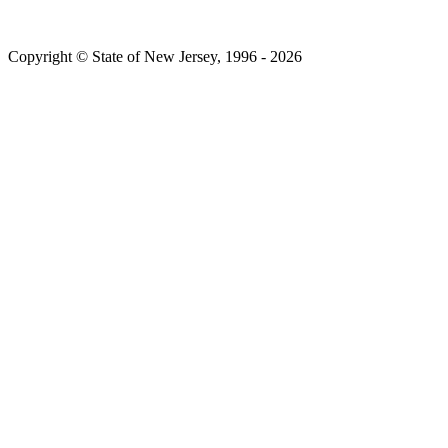
Copyright © State of New Jersey, 1996 -​​​​‌ ‍ ​‍​‍‌‍ ‌ ​‍‌‍‍‌‌‍‌ ‌‍‍‌‌‍ ‍​‍​‍​ ‍‍​‍​‍‌ ​ ‌‍​‌‌‍ ‍‌‍‍‌‌ ‌​‌ ‍‌​‍ ‍‌‍‍‌‌‍ ​‍​‍​‍ ​​‍​‍‌‍‍​‌ ​‍‌‍‌‌‌‍‌‍​‍​‍​ ‍‍​‍​‍‌‍‍​‌ ‌​‌ ‌​‌ ​​​ ‍‍​‍ ​‍ ‌‍ ​‌‍ ‌‍​ ‌‍​‌‌‍ ​‌‍‍​‌‍ ‌ ​ ‌ ‌​​ ‍‍​ ​ ​ ​ ​ ​ ​ ​ ​‍ ‌‍‍‌‌‍ ‍‌ ‌​‌‍‌‌‌‍ ‍‌ ‌​​‍ ‌‍‌‌‌‍‌​‌‍‍‌‌ ‌​​‍ ‌‍ ‌‌‍ ‌‍‌​‌‍‌‌​ ‌‌ ​​‌ ​‍‌‍‌‌‌ ​ ‌‍‌‌‌‍ ‍‌ ‌​‌‍​‌‌ ‌​‌‍‍‌‌‍ ‌‍ ‍​ ‍ ‌‍‍‌‌‍‌​​ ‌‌‍ ‍‌‍‍‍‌​‌ ‌‍ ‌ ‌‍‌​ ​‌‍​‌‌ ‍‌‌‍ ‌ ‌‌‌ ‌​​ ‍ ‌ ‌​‌ ‍‌‌ ​​‌‍‌‌​ ‌‌‍ ‍‌‍‍‍‌‍ ​‌‍​‌‌ ‍‌‌‍ ‌ ‌‌‌ ‌​​ ‍ ‌ ​​‌‍​‌‌ ‌​‌‍‍​​ ‌‌‍‌‍‌‍ ‌‍ ‌ ‌​‌‍‌‌‌ ​‍​‍ ‍‌‍ ​‌‍‌‌‌‍‌ ‌‍​‌‌‍ ​​ ‌‍​‍‌‍​‌‌ ​ ‌‍‌‌‌‌‌‌‌ ​‍‌‍ ​​ ‌‌‍‍​‌ ‌​‌ ‌​‌ ​​​‍‌‌​ ​ ‌​​‌​‍‌‌​ ​‍‌​‌‍​‍‌‌​ ​‍‌​‌‍‌‍ ​‌‍ ‌‍​ ‌‍​‌‌‍ ​‌‍‍​‌‍ ‌ ​ ‌ ‌​​‍‌‌​ ​ ‌​​‌​ ​ ​ ​ ​ ​ ​ ​ ​‍‌‍‌‍‍‌‌‍‌​​ ‌‌‍ ‍‌‍‍‍‌​‌ ‌‍ ‌ ‌‍‌​ ​‌‍​‌‌ ‍‌‌‍ ‌ ‌‌‌ ‌​​‍‌‍‌ ‌​‌ ‍‌‌ ​​‌‍‌‌​ ‌‌‍ ‍‌‍‍‍‌‍ ​‌‍​‌‌ ‍‌‌‍ ‌ ‌‌‌ ‌​​‍‌‍‌ ​​‌‍​‌‌ ‌​‌‍‍​​ ‌‌‍‌‍‌‍ ‌‍ ‌ ‌​‌‍‌‌‌ ​‍​‍ ‍‌‍ ​‌‍‌‌‌‍‌ ‌‍​‌‌‍ ​​‍‌‍‌ ​​‌‍‌‌‌ ​‍‌ ​ ‌ ​​‌‍‌‌‌‍​ ‌ ‌​‌‍‍‌‌ ‌‍‌‍‌‌​ ‌‌ ​​‌ ‌‌‌‍​‍‌‍ ​‌‍‍‌‌ ​ ‌‍‍​‌‍‌‌‌‍‌​​‍​‍‌ ‌
2026