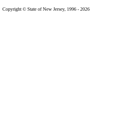
Copyright © State of New Jersey, 1996 -​​​​‌ ‍ ​‍​‍‌‍ ‌ ​‍‌‍‍‌‌‍‌ ‌‍‍‌‌‍ ‍​‍​‍​ ‍‍​‍​‍‌ ​ ‌‍​‌‌‍ ‍‌‍‍‌‌ ‌​‌ ‍‌​‍ ‍‌‍‍‌‌‍ ​‍​‍​‍ ​​‍​‍‌‍‍​‌ ​‍‌‍‌‌‌‍‌‍​‍​‍​ ‍‍​‍​‍‌‍‍​‌ ‌​‌ ‌​‌ ​​​ ‍‍​‍ ​‍ ‌‍ ​‌‍ ‌‍​ ‌‍​‌‌‍ ​‌‍‍​‌‍ ‌ ​ ‌ ‌​​ ‍‍​ ​ ​ ​ ​ ​ ​ ​ ​‍ ‌‍‍‌‌‍ ‍‌ ‌​‌‍‌‌‌‍ ‍‌ ‌​​‍ ‌‍‌‌‌‍‌​‌‍‍‌‌ ‌​​‍ ‌‍ ‌‌‍ ‌‍‌​‌‍‌‌​ ‌‌ ​​‌ ​‍‌‍‌‌‌ ​ ‌‍‌‌‌‍ ‍‌ ‌​‌‍​‌‌ ‌​‌‍‍‌‌‍ ‌‍ ‍​ ‍ ‌‍‍‌‌‍‌​​ ‌‌‍ ‍‌‍‍‍‌​‌ ‌‍ ‌ ‌‍‌​ ​‌‍​‌‌ ‍‌‌‍ ‌ ‌‌‌ ‌​​ ‍ ‌ ‌​‌ ‍‌‌ ​​‌‍‌‌​ ‌‌‍ ‍‌‍‍‍‌‍ ​‌‍​‌‌ ‍‌‌‍ ‌ ‌‌‌ ‌​​ ‍ ‌ ​​‌‍​‌‌ ‌​‌‍‍​​ ‌‌‍‌‍‌‍ ‌‍ ‌ ‌​‌‍‌‌‌ ​‍​‍ ‍‌‍ ​‌‍‌‌‌‍‌ ‌‍​‌‌‍ ​​ ‌‍​‍‌‍​‌‌ ​ ‌‍‌‌‌‌‌‌‌ ​‍‌‍ ​​ ‌‌‍‍​‌ ‌​‌ ‌​‌ ​​​‍‌‌​ ​ ‌​​‌​‍‌‌​ ​‍‌​‌‍​‍‌‌​ ​‍‌​‌‍‌‍ ​‌‍ ‌‍​ ‌‍​‌‌‍ ​‌‍‍​‌‍ ‌ ​ ‌ ‌​​‍‌‌​ ​ ‌​​‌​ ​ ​ ​ ​ ​ ​ ​ ​‍‌‍‌‍‍‌‌‍‌​​ ‌‌‍ ‍‌‍‍‍‌​‌ ‌‍ ‌ ‌‍‌​ ​‌‍​‌‌ ‍‌‌‍ ‌ ‌‌‌ ‌​​‍‌‍‌ ‌​‌ ‍‌‌ ​​‌‍‌‌​ ‌‌‍ ‍‌‍‍‍‌‍ ​‌‍​‌‌ ‍‌‌‍ ‌ ‌‌‌ ‌​​‍‌‍‌ ​​‌‍​‌‌ ‌​‌‍‍​​ ‌‌‍‌‍‌‍ ‌‍ ‌ ‌​‌‍‌‌‌ ​‍​‍ ‍‌‍ ​‌‍‌‌‌‍‌ ‌‍​‌‌‍ ​​‍‌‍‌ ​​‌‍‌‌‌ ​‍‌ ​ ‌ ​​‌‍‌‌‌‍​ ‌ ‌​‌‍‍‌‌ ‌‍‌‍‌‌​ ‌‌ ​​‌ ‌‌‌‍​‍‌‍ ​‌‍‍‌‌ ​ ‌‍‍​‌‍‌‌‌‍‌​​‍​‍‌ ‌
2026