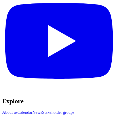
Explore​​​​‌ ‍ ​‍​‍‌‍ ‌ ​‍‌‍‍‌‌‍‌ ‌‍‍‌‌‍ ‍​‍​‍​ ‍‍​‍​‍‌ ​ ‌‍​‌‌‍ ‍‌‍‍‌‌ ‌​‌ ‍‌​‍ ‍‌‍‍‌‌‍ ​‍​‍​‍ ​​‍​‍‌‍‍​‌ ​‍‌‍‌‌‌‍‌‍​‍​‍​ ‍‍​‍​‍‌‍‍​‌ ‌​‌ ‌​‌ ​​​ ‍‍​‍ ​‍ ‌‍ ​‌‍ ‌‍​ ‌‍​‌‌‍ ​‌‍‍​‌‍ ‌ ​ ‌ ‌​​ ‍‍​ ​ ​ ​ ​ ​ ​ ​ ​‍ ‌‍‍‌‌‍ ‍‌ ‌​‌‍‌‌‌‍ ‍‌ ‌​​‍ ‌‍‌‌‌‍‌​‌‍‍‌‌ ‌​​‍ ‌‍ ‌‌‍ ‌‍‌​‌‍‌‌​ ‌‌ ​​‌ ​‍‌‍‌‌‌ ​ ‌‍‌‌‌‍ ‍‌ ‌​‌‍​‌‌ ‌​‌‍‍‌‌‍ ‌‍ ‍​ ‍ ‌‍‍‌‌‍‌​​ ‌‌ ​ ‌‍‍‌‌ ‌​‌‍‌‌‌​‌‍‌‍ ‌‍ ‌ ‌​‌‍‌‌‌ ​‍​ ‍ ‌ ‌​‌ ‍‌‌ ​​‌‍‌‌​ ‌‌‍‌‍‌‍ ‌‍ ‌ ‌​‌‍‌‌‌ ​‍​ ‍ ‌ ​​‌‍​‌‌ ‌​‌‍‍​​ ‌‌‍ ‌‌‍‌‌‌‍ ‍‌ ‌‌‌ ​ ​‍‌‌​ ‌‌‌​​‍‌‌ ‌‍‍ ‌‍‌‌‌ ‍‌​‍‌‌​ ​ ‌​‌​​‍‌‌​ ​ ‌​‌​​‍‌‌​ ​‍​ ​‍‌‍​‌​ ‍‌‌‍‌‍​ ​​‌‍‌​​ ​​​ ‌​​ ​​​ ​ ​ ​‌​ ‌‍​ ‌ ​‍‌‌​ ​‍​ ​‍​‍‌‌​ ‌‌‌​‌​​‍ ‍‌‍‍​‌‍‌‌‌‍​‌‌‍‌​‌‍‍‌‌‍ ‍‌‍‌ ​ ‌‍​‍‌‍​‌‌ ​ ‌‍‌‌‌‌‌‌‌ ​‍‌‍ ​​ ‌‌‍‍​‌ ‌​‌ ‌​‌ ​​​‍‌‌​ ​ ‌​​‌​‍‌‌​ ​‍‌​‌‍​‍‌‌​ ​‍‌​‌‍‌‍ ​‌‍ ‌‍​ ‌‍​‌‌‍ ​‌‍‍​‌‍ ‌ ​ ‌ ‌​​‍‌‌​ ​ ‌​​‌​ ​ ​ ​ ​ ​ ​ ​ ​‍‌‍‌‍‍‌‌‍‌​​ ‌‌ ​ ‌‍‍‌‌ ‌​‌‍‌‌‌​‌‍‌‍ ‌‍ ‌ ‌​‌‍‌‌‌ ​‍​‍‌‍‌ ‌​‌ ‍‌‌ ​​‌‍‌‌​ ‌‌‍‌‍‌‍ ‌‍ ‌ ‌​‌‍‌‌‌ ​‍​‍‌‍‌ ​​‌‍​‌‌ ‌​‌‍‍​​ ‌‌‍ ‌‌‍‌‌‌‍ ‍‌ ‌‌‌ ​ ​‍‌‌​ ‌‌‌​​‍‌‌ ‌‍‍ ‌‍‌‌‌ ‍‌​‍‌‌​ ​ ‌​‌​​‍‌‌​ ​ ‌​‌​​‍‌‌​ ​‍​ ​‍‌‍​‌​ ‍‌‌‍‌‍​ ​​‌‍‌​​ ​​​ ‌​​ ​​​ ​ ​ ​‌​ ‌‍​ ‌ ​‍‌‌​ ​‍​ ​‍​‍‌‌​ ‌‌‌​‌​​‍ ‍‌‍‍​‌‍‌‌‌‍​‌‌‍‌​‌‍‍‌‌‍ ‍‌‍‌ ​‍‌‍‌ ​​‌‍‌‌‌ ​‍‌ ​ ‌ ​​‌‍‌‌‌‍​ ‌ ‌​‌‍‍‌‌ ‌‍‌‍‌‌​ ‌‌ ​​‌ ‌‌‌‍​‍‌‍ ​‌‍‍‌‌ ​ ‌‍‍​‌‍‌‌‌‍‌​​‍​‍‌ ‌
About us​​​​‌ ‍ ​‍​‍‌‍ ‌ ​‍‌‍‍‌‌‍‌ ‌‍‍‌‌‍ ‍​‍​‍​ ‍‍​‍​‍‌ ​ ‌‍​‌‌‍ ‍‌‍‍‌‌ ‌​‌ ‍‌​‍ ‍‌‍‍‌‌‍ ​‍​‍​‍ ​​‍​‍‌‍‍​‌ ​‍‌‍‌‌‌‍‌‍​‍​‍​ ‍‍​‍​‍‌‍‍​‌ ‌​‌ ‌​‌ ​​​ ‍‍​‍ ​‍ ‌‍ ​‌‍ ‌‍​ ‌‍​‌‌‍ ​‌‍‍​‌‍ ‌ ​ ‌ ‌​​ ‍‍​ ​ ​ ​ ​ ​ ​ ​ ​‍ ‌‍‍‌‌‍ ‍‌ ‌​‌‍‌‌‌‍ ‍‌ ‌​​‍ ‌‍‌‌‌‍‌​‌‍‍‌‌ ‌​​‍ ‌‍ ‌‌‍ ‌‍‌​‌‍‌‌​ ‌‌ ​​‌ ​‍‌‍‌‌‌ ​ ‌‍‌‌‌‍ ‍‌ ‌​‌‍​‌‌ ‌​‌‍‍‌‌‍ ‌‍ ‍​ ‍ ‌‍‍‌‌‍‌​​ ‌‌ ​ ‌‍‍‌‌ ‌​‌‍‌‌‌​‌‍‌‍ ‌‍ ‌ ‌​‌‍‌‌‌ ​‍​ ‍ ‌ ‌​‌ ‍‌‌ ​​‌‍‌‌​ ‌‌‍‌‍‌‍ ‌‍ ‌ ‌​‌‍‌‌‌ ​‍​ ‍ ‌ ​​‌‍​‌‌ ‌​‌‍‍​​ ‌‌‍ ‌‌‍‌‌‌‍ ‍‌ ‌‌‌ ​ ​‍‌‌​ ‌‌‌​​‍‌‌ ‌‍‍ ‌‍‌‌‌ ‍‌​‍‌‌​ ​ ‌​‌​​‍‌‌​ ​ ‌​‌​​‍‌‌​ ​‍​ ​‍‌‍​‌​ ‍‌‌‍‌‍​ ​​‌‍‌​​ ​​​ ‌​​ ​​​ ​ ​ ​‌​ ‌‍​ ‌ ​‍‌‌​ ​‍​ ​‍​‍‌‌​ ‌‌‌​‌​​‍ ‍‌‍‍‌‌ ‌​‌‍‌‌‌‍ ‌‌ ​ ​‍‌‌​ ‌‌‌​​‍‌‌ ‌‍‍ ‌‍‌‌‌ ‍‌​‍‌‌​ ​ ‌​‌​​‍‌‌​ ​ ‌​‌​​‍‌‌​ ​‍​ ​‍​ ​​‌‍‌‌‌‍‌​​ ‌ ​ ​‍​ ​‍​ ​​‌‍‌‍​ ‌‍​ ‌​‌‍‌‍‌‍​‍​‍‌‌​ ​‍​ ​‍​‍‌‌​ ‌‌‌​‌​​‍ ‍‌ ‌​‌‍‌‌‌ ‍​‌ ‌​​ ‌‍​‍‌‍​‌‌ ​ ‌‍‌‌‌‌‌‌‌ ​‍‌‍ ​​ ‌‌‍‍​‌ ‌​‌ ‌​‌ ​​​‍‌‌​ ​ ‌​​‌​‍‌‌​ ​‍‌​‌‍​‍‌‌​ ​‍‌​‌‍‌‍ ​‌‍ ‌‍​ ‌‍​‌‌‍ ​‌‍‍​‌‍ ‌ ​ ‌ ‌​​‍‌‌​ ​ ‌​​‌​ ​ ​ ​ ​ ​ ​ ​ ​‍‌‍‌‍‍‌‌‍‌​​ ‌‌ ​ ‌‍‍‌‌ ‌​‌‍‌‌‌​‌‍‌‍ ‌‍ ‌ ‌​‌‍‌‌‌ ​‍​‍‌‍‌ ‌​‌ ‍‌‌ ​​‌‍‌‌​ ‌‌‍‌‍‌‍ ‌‍ ‌ ‌​‌‍‌‌‌ ​‍​‍‌‍‌ ​​‌‍​‌‌ ‌​‌‍‍​​ ‌‌‍ ‌‌‍‌‌‌‍ ‍‌ ‌‌‌ ​ ​‍‌‌​ ‌‌‌​​‍‌‌ ‌‍‍ ‌‍‌‌‌ ‍‌​‍‌‌​ ​ ‌​‌​​‍‌‌​ ​ ‌​‌​​‍‌‌​ ​‍​ ​‍‌‍​‌​ ‍‌‌‍‌‍​ ​​‌‍‌​​ ​​​ ‌​​ ​​​ ​ ​ ​‌​ ‌‍​ ‌ ​‍‌‌​ ​‍​ ​‍​‍‌‌​ ‌‌‌​‌​​‍ ‍‌‍‍‌‌ ‌​‌‍‌‌‌‍ ‌‌ ​ ​‍‌‌​ ‌‌‌​​‍‌‌ ‌‍‍ ‌‍‌‌‌ ‍‌​‍‌‌​ ​ ‌​‌​​‍‌‌​ ​ ‌​‌​​‍‌‌​ ​‍​ ​‍​ ​​‌‍‌‌‌‍‌​​ ‌ ​ ​‍​ ​‍​ ​​‌‍‌‍​ ‌‍​ ‌​‌‍‌‍‌‍​‍​‍‌‌​ ​‍​ ​‍​‍‌‌​ ‌‌‌​‌​​‍ ‍‌ ‌​‌‍‌‌‌ ‍​‌ ‌​​‍‌‍‌ ​​‌‍‌‌‌ ​‍‌ ​ ‌ ​​‌‍‌‌‌‍​ ‌ ‌​‌‍‍‌‌ ‌‍‌‍‌‌​ ‌‌ ​​‌ ‌‌‌‍​‍‌‍ ​‌‍‍‌‌ ​ ‌‍‍​‌‍‌‌‌‍‌​​‍​‍‌ ‌
Calendar​​​​‌ ‍ ​‍​‍‌‍ ‌ ​‍‌‍‍‌‌‍‌ ‌‍‍‌‌‍ ‍​‍​‍​ ‍‍​‍​‍‌ ​ ‌‍​‌‌‍ ‍‌‍‍‌‌ ‌​‌ ‍‌​‍ ‍‌‍‍‌‌‍ ​‍​‍​‍ ​​‍​‍‌‍‍​‌ ​‍‌‍‌‌‌‍‌‍​‍​‍​ ‍‍​‍​‍‌‍‍​‌ ‌​‌ ‌​‌ ​​​ ‍‍​‍ ​‍ ‌‍ ​‌‍ ‌‍​ ‌‍​‌‌‍ ​‌‍‍​‌‍ ‌ ​ ‌ ‌​​ ‍‍​ ​ ​ ​ ​ ​ ​ ​ ​‍ ‌‍‍‌‌‍ ‍‌ ‌​‌‍‌‌‌‍ ‍‌ ‌​​‍ ‌‍‌‌‌‍‌​‌‍‍‌‌ ‌​​‍ ‌‍ ‌‌‍ ‌‍‌​‌‍‌‌​ ‌‌ ​​‌ ​‍‌‍‌‌‌ ​ ‌‍‌‌‌‍ ‍‌ ‌​‌‍​‌‌ ‌​‌‍‍‌‌‍ ‌‍ ‍​ ‍ ‌‍‍‌‌‍‌​​ ‌‌ ​ ‌‍‍‌‌ ‌​‌‍‌‌‌​‌‍‌‍ ‌‍ ‌ ‌​‌‍‌‌‌ ​‍​ ‍ ‌ ‌​‌ ‍‌‌ ​​‌‍‌‌​ ‌‌‍‌‍‌‍ ‌‍ ‌ ‌​‌‍‌‌‌ ​‍​ ‍ ‌ ​​‌‍​‌‌ ‌​‌‍‍​​ ‌‌‍ ‌‌‍‌‌‌‍ ‍‌ ‌‌‌ ​ ​‍‌‌​ ‌‌‌​​‍‌‌ ‌‍‍ ‌‍‌‌‌ ‍‌​‍‌‌​ ​ ‌​‌​​‍‌‌​ ​ ‌​‌​​‍‌‌​ ​‍​ ​‍‌‍​‌​ ‍‌‌‍‌‍​ ​​‌‍‌​​ ​​​ ‌​​ ​​​ ​ ​ ​‌​ ‌‍​ ‌ ​‍‌‌​ ​‍​ ​‍​‍‌‌​ ‌‌‌​‌​​‍ ‍‌‍‍‌‌ ‌​‌‍‌‌‌‍ ‌‌ ​ ​‍‌‌​ ‌‌‌​​‍‌‌ ‌‍‍ ‌‍‌‌‌ ‍‌​‍‌‌​ ​ ‌​‌​​‍‌‌​ ​ ‌​‌​​‍‌‌​ ​‍​ ​‍‌‍‌‍​ ‍​​ ‌​​ ​‍‌‍‌​‌‍‌‌​ ‌ ‌‍‌​‌‍‌‍‌‍‌​​ ‌ ​ ​‍​‍‌‌​ ​‍​ ​‍​‍‌‌​ ‌‌‌​‌​​‍ ‍‌ ‌​‌‍‌‌‌ ‍​‌ ‌​​ ‌‍​‍‌‍​‌‌ ​ ‌‍‌‌‌‌‌‌‌ ​‍‌‍ ​​ ‌‌‍‍​‌ ‌​‌ ‌​‌ ​​​‍‌‌​ ​ ‌​​‌​‍‌‌​ ​‍‌​‌‍​‍‌‌​ ​‍‌​‌‍‌‍ ​‌‍ ‌‍​ ‌‍​‌‌‍ ​‌‍‍​‌‍ ‌ ​ ‌ ‌​​‍‌‌​ ​ ‌​​‌​ ​ ​ ​ ​ ​ ​ ​ ​‍‌‍‌‍‍‌‌‍‌​​ ‌‌ ​ ‌‍‍‌‌ ‌​‌‍‌‌‌​‌‍‌‍ ‌‍ ‌ ‌​‌‍‌‌‌ ​‍​‍‌‍‌ ‌​‌ ‍‌‌ ​​‌‍‌‌​ ‌‌‍‌‍‌‍ ‌‍ ‌ ‌​‌‍‌‌‌ ​‍​‍‌‍‌ ​​‌‍​‌‌ ‌​‌‍‍​​ ‌‌‍ ‌‌‍‌‌‌‍ ‍‌ ‌‌‌ ​ ​‍‌‌​ ‌‌‌​​‍‌‌ ‌‍‍ ‌‍‌‌‌ ‍‌​‍‌‌​ ​ ‌​‌​​‍‌‌​ ​ ‌​‌​​‍‌‌​ ​‍​ ​‍‌‍​‌​ ‍‌‌‍‌‍​ ​​‌‍‌​​ ​​​ ‌​​ ​​​ ​ ​ ​‌​ ‌‍​ ‌ ​‍‌‌​ ​‍​ ​‍​‍‌‌​ ‌‌‌​‌​​‍ ‍‌‍‍‌‌ ‌​‌‍‌‌‌‍ ‌‌ ​ ​‍‌‌​ ‌‌‌​​‍‌‌ ‌‍‍ ‌‍‌‌‌ ‍‌​‍‌‌​ ​ ‌​‌​​‍‌‌​ ​ ‌​‌​​‍‌‌​ ​‍​ ​‍‌‍‌‍​ ‍​​ ‌​​ ​‍‌‍‌​‌‍‌‌​ ‌ ‌‍‌​‌‍‌‍‌‍‌​​ ‌ ​ ​‍​‍‌‌​ ​‍​ ​‍​‍‌‌​ ‌‌‌​‌​​‍ ‍‌ ‌​‌‍‌‌‌ ‍​‌ ‌​​‍‌‍‌ ​​‌‍‌‌‌ ​‍‌ ​ ‌ ​​‌‍‌‌‌‍​ ‌ ‌​‌‍‍‌‌ ‌‍‌‍‌‌​ ‌‌ ​​‌ ‌‌‌‍​‍‌‍ ​‌‍‍‌‌ ​ ‌‍‍​‌‍‌‌‌‍‌​​‍​‍‌ ‌
News​​​​‌ ‍ ​‍​‍‌‍ ‌ ​‍‌‍‍‌‌‍‌ ‌‍‍‌‌‍ ‍​‍​‍​ ‍‍​‍​‍‌ ​ ‌‍​‌‌‍ ‍‌‍‍‌‌ ‌​‌ ‍‌​‍ ‍‌‍‍‌‌‍ ​‍​‍​‍ ​​‍​‍‌‍‍​‌ ​‍‌‍‌‌‌‍‌‍​‍​‍​ ‍‍​‍​‍‌‍‍​‌ ‌​‌ ‌​‌ ​​​ ‍‍​‍ ​‍ ‌‍ ​‌‍ ‌‍​ ‌‍​‌‌‍ ​‌‍‍​‌‍ ‌ ​ ‌ ‌​​ ‍‍​ ​ ​ ​ ​ ​ ​ ​ ​‍ ‌‍‍‌‌‍ ‍‌ ‌​‌‍‌‌‌‍ ‍‌ ‌​​‍ ‌‍‌‌‌‍‌​‌‍‍‌‌ ‌​​‍ ‌‍ ‌‌‍ ‌‍‌​‌‍‌‌​ ‌‌ ​​‌ ​‍‌‍‌‌‌ ​ ‌‍‌‌‌‍ ‍‌ ‌​‌‍​‌‌ ‌​‌‍‍‌‌‍ ‌‍ ‍​ ‍ ‌‍‍‌‌‍‌​​ ‌‌ ​ ‌‍‍‌‌ ‌​‌‍‌‌‌​‌‍‌‍ ‌‍ ‌ ‌​‌‍‌‌‌ ​‍​ ‍ ‌ ‌​‌ ‍‌‌ ​​‌‍‌‌​ ‌‌‍‌‍‌‍ ‌‍ ‌ ‌​‌‍‌‌‌ ​‍​ ‍ ‌ ​​‌‍​‌‌ ‌​‌‍‍​​ ‌‌‍ ‌‌‍‌‌‌‍ ‍‌ ‌‌‌ ​ ​‍‌‌​ ‌‌‌​​‍‌‌ ‌‍‍ ‌‍‌‌‌ ‍‌​‍‌‌​ ​ ‌​‌​​‍‌‌​ ​ ‌​‌​​‍‌‌​ ​‍​ ​‍‌‍​‌​ ‍‌‌‍‌‍​ ​​‌‍‌​​ ​​​ ‌​​ ​​​ ​ ​ ​‌​ ‌‍​ ‌ ​‍‌‌​ ​‍​ ​‍​‍‌‌​ ‌‌‌​‌​​‍ ‍‌‍‍‌‌ ‌​‌‍‌‌‌‍ ‌‌ ​ ​‍‌‌​ ‌‌‌​​‍‌‌ ‌‍‍ ‌‍‌‌‌ ‍‌​‍‌‌​ ​ ‌​‌​​‍‌‌​ ​ ‌​‌​​‍‌‌​ ​‍​ ​‍‌‍​ ‌‍​‍​ ‍​​ ​​​ ‍‌​ ‌‍​ ​‍​ ‌‍​ ​‍‌‍​‍​ ‍‌​ ​‌​‍‌‌​ ​‍​ ​‍​‍‌‌​ ‌‌‌​‌​​‍ ‍‌ ‌​‌‍‌‌‌ ‍​‌ ‌​​ ‌‍​‍‌‍​‌‌ ​ ‌‍‌‌‌‌‌‌‌ ​‍‌‍ ​​ ‌‌‍‍​‌ ‌​‌ ‌​‌ ​​​‍‌‌​ ​ ‌​​‌​‍‌‌​ ​‍‌​‌‍​‍‌‌​ ​‍‌​‌‍‌‍ ​‌‍ ‌‍​ ‌‍​‌‌‍ ​‌‍‍​‌‍ ‌ ​ ‌ ‌​​‍‌‌​ ​ ‌​​‌​ ​ ​ ​ ​ ​ ​ ​ ​‍‌‍‌‍‍‌‌‍‌​​ ‌‌ ​ ‌‍‍‌‌ ‌​‌‍‌‌‌​‌‍‌‍ ‌‍ ‌ ‌​‌‍‌‌‌ ​‍​‍‌‍‌ ‌​‌ ‍‌‌ ​​‌‍‌‌​ ‌‌‍‌‍‌‍ ‌‍ ‌ ‌​‌‍‌‌‌ ​‍​‍‌‍‌ ​​‌‍​‌‌ ‌​‌‍‍​​ ‌‌‍ ‌‌‍‌‌‌‍ ‍‌ ‌‌‌ ​ ​‍‌‌​ ‌‌‌​​‍‌‌ ‌‍‍ ‌‍‌‌‌ ‍‌​‍‌‌​ ​ ‌​‌​​‍‌‌​ ​ ‌​‌​​‍‌‌​ ​‍​ ​‍‌‍​‌​ ‍‌‌‍‌‍​ ​​‌‍‌​​ ​​​ ‌​​ ​​​ ​ ​ ​‌​ ‌‍​ ‌ ​‍‌‌​ ​‍​ ​‍​‍‌‌​ ‌‌‌​‌​​‍ ‍‌‍‍‌‌ ‌​‌‍‌‌‌‍ ‌‌ ​ ​‍‌‌​ ‌‌‌​​‍‌‌ ‌‍‍ ‌‍‌‌‌ ‍‌​‍‌‌​ ​ ‌​‌​​‍‌‌​ ​ ‌​‌​​‍‌‌​ ​‍​ ​‍‌‍​ ‌‍​‍​ ‍​​ ​​​ ‍‌​ ‌‍​ ​‍​ ‌‍​ ​‍‌‍​‍​ ‍‌​ ​‌​‍‌‌​ ​‍​ ​‍​‍‌‌​ ‌‌‌​‌​​‍ ‍‌ ‌​‌‍‌‌‌ ‍​‌ ‌​​‍‌‍‌ ​​‌‍‌‌‌ ​‍‌ ​ ‌ ​​‌‍‌‌‌‍​ ‌ ‌​‌‍‍‌‌ ‌‍‌‍‌‌​ ‌‌ ​​‌ ‌‌‌‍​‍‌‍ ​‌‍‍‌‌ ​ ‌‍‍​‌‍‌‌‌‍‌​​‍​‍‌ ‌
Stakeholder groups​​​​‌ ‍ ​‍​‍‌‍ ‌ ​‍‌‍‍‌‌‍‌ ‌‍‍‌‌‍ ‍​‍​‍​ ‍‍​‍​‍‌ ​ ‌‍​‌‌‍ ‍‌‍‍‌‌ ‌​‌ ‍‌​‍ ‍‌‍‍‌‌‍ ​‍​‍​‍ ​​‍​‍‌‍‍​‌ ​‍‌‍‌‌‌‍‌‍​‍​‍​ ‍‍​‍​‍‌‍‍​‌ ‌​‌ ‌​‌ ​​​ ‍‍​‍ ​‍ ‌‍ ​‌‍ ‌‍​ ‌‍​‌‌‍ ​‌‍‍​‌‍ ‌ ​ ‌ ‌​​ ‍‍​ ​ ​ ​ ​ ​ ​ ​ ​‍ ‌‍‍‌‌‍ ‍‌ ‌​‌‍‌‌‌‍ ‍‌ ‌​​‍ ‌‍‌‌‌‍‌​‌‍‍‌‌ ‌​​‍ ‌‍ ‌‌‍ ‌‍‌​‌‍‌‌​ ‌‌ ​​‌ ​‍‌‍‌‌‌ ​ ‌‍‌‌‌‍ ‍‌ ‌​‌‍​‌‌ ‌​‌‍‍‌‌‍ ‌‍ ‍​ ‍ ‌‍‍‌‌‍‌​​ ‌‌ ​ ‌‍‍‌‌ ‌​‌‍‌‌‌​‌‍‌‍ ‌‍ ‌ ‌​‌‍‌‌‌ ​‍​ ‍ ‌ ‌​‌ ‍‌‌ ​​‌‍‌‌​ ‌‌‍‌‍‌‍ ‌‍ ‌ ‌​‌‍‌‌‌ ​‍​ ‍ ‌ ​​‌‍​‌‌ ‌​‌‍‍​​ ‌‌‍ ‌‌‍‌‌‌‍ ‍‌ ‌‌‌ ​ ​‍‌‌​ ‌‌‌​​‍‌‌ ‌‍‍ ‌‍‌‌‌ ‍‌​‍‌‌​ ​ ‌​‌​​‍‌‌​ ​ ‌​‌​​‍‌‌​ ​‍​ ​‍‌‍​‌​ ‍‌‌‍‌‍​ ​​‌‍‌​​ ​​​ ‌​​ ​​​ ​ ​ ​‌​ ‌‍​ ‌ ​‍‌‌​ ​‍​ ​‍​‍‌‌​ ‌‌‌​‌​​‍ ‍‌‍‍‌‌ ‌​‌‍‌‌‌‍ ‌‌ ​ ​‍‌‌​ ‌‌‌​​‍‌‌ ‌‍‍ ‌‍‌‌‌ ‍‌​‍‌‌​ ​ ‌​‌​​‍‌‌​ ​ ‌​‌​​‍‌‌​ ​‍​ ​‍‌‍​‌‌‍‌​​ ‌‌​ ​​​ ​‍‌‍​‍‌‍​‌‌‍‌‌​ ‌​​ ‍‌‌‍‌‍​ ‌​​‍‌‌​ ​‍​ ​‍​‍‌‌​ ‌‌‌​‌​​‍ ‍‌ ‌​‌‍‌‌‌ ‍​‌ ‌​​ ‌‍​‍‌‍​‌‌ ​ ‌‍‌‌‌‌‌‌‌ ​‍‌‍ ​​ ‌‌‍‍​‌ ‌​‌ ‌​‌ ​​​‍‌‌​ ​ ‌​​‌​‍‌‌​ ​‍‌​‌‍​‍‌‌​ ​‍‌​‌‍‌‍ ​‌‍ ‌‍​ ‌‍​‌‌‍ ​‌‍‍​‌‍ ‌ ​ ‌ ‌​​‍‌‌​ ​ ‌​​‌​ ​ ​ ​ ​ ​ ​ ​ ​‍‌‍‌‍‍‌‌‍‌​​ ‌‌ ​ ‌‍‍‌‌ ‌​‌‍‌‌‌​‌‍‌‍ ‌‍ ‌ ‌​‌‍‌‌‌ ​‍​‍‌‍‌ ‌​‌ ‍‌‌ ​​‌‍‌‌​ ‌‌‍‌‍‌‍ ‌‍ ‌ ‌​‌‍‌‌‌ ​‍​‍‌‍‌ ​​‌‍​‌‌ ‌​‌‍‍​​ ‌‌‍ ‌‌‍‌‌‌‍ ‍‌ ‌‌‌ ​ ​‍‌‌​ ‌‌‌​​‍‌‌ ‌‍‍ ‌‍‌‌‌ ‍‌​‍‌‌​ ​ ‌​‌​​‍‌‌​ ​ ‌​‌​​‍‌‌​ ​‍​ ​‍‌‍​‌​ ‍‌‌‍‌‍​ ​​‌‍‌​​ ​​​ ‌​​ ​​​ ​ ​ ​‌​ ‌‍​ ‌ ​‍‌‌​ ​‍​ ​‍​‍‌‌​ ‌‌‌​‌​​‍ ‍‌‍‍‌‌ ‌​‌‍‌‌‌‍ ‌‌ ​ ​‍‌‌​ ‌‌‌​​‍‌‌ ‌‍‍ ‌‍‌‌‌ ‍‌​‍‌‌​ ​ ‌​‌​​‍‌‌​ ​ ‌​‌​​‍‌‌​ ​‍​ ​‍‌‍​‌‌‍‌​​ ‌‌​ ​​​ ​‍‌‍​‍‌‍​‌‌‍‌‌​ ‌​​ ‍‌‌‍‌‍​ ‌​​‍‌‌​ ​‍​ ​‍​‍‌‌​ ‌‌‌​‌​​‍ ‍‌ ‌​‌‍‌‌‌ ‍​‌ ‌​​‍‌‍‌ ​​‌‍‌‌‌ ​‍‌ ​ ‌ ​​‌‍‌‌‌‍​ ‌ ‌​‌‍‍‌‌ ‌‍‌‍‌‌​ ‌‌ ​​‌ ‌‌‌‍​‍‌‍ ​‌‍‍‌‌ ​ ‌‍‍​‌‍‌‌‌‍‌​​‍​‍‌ ‌