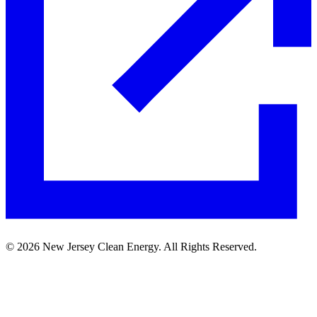
©
2026
New Jersey Clean Energy. All Rights Reserved.​​​​‌ ‍ ​‍​‍‌‍ ‌ ​‍‌‍‍‌‌‍‌ ‌‍‍‌‌‍ ‍​‍​‍​ ‍‍​‍​‍‌ ​ ‌‍​‌‌‍ ‍‌‍‍‌‌ ‌​‌ ‍‌​‍ ‍‌‍‍‌‌‍ ​‍​‍​‍ ​​‍​‍‌‍‍​‌ ​‍‌‍‌‌‌‍‌‍​‍​‍​ ‍‍​‍​‍‌‍‍​‌ ‌​‌ ‌​‌ ​​​ ‍‍​‍ ​‍ ‌‍ ​‌‍ ‌‍​ ‌‍​‌‌‍ ​‌‍‍​‌‍ ‌ ​ ‌ ‌​​ ‍‍​ ​ ​ ​ ​ ​ ​ ​ ​‍ ‌‍‍‌‌‍ ‍‌ ‌​‌‍‌‌‌‍ ‍‌ ‌​​‍ ‌‍‌‌‌‍‌​‌‍‍‌‌ ‌​​‍ ‌‍ ‌‌‍ ‌‍‌​‌‍‌‌​ ‌‌ ​​‌ ​‍‌‍‌‌‌ ​ ‌‍‌‌‌‍ ‍‌ ‌​‌‍​‌‌ ‌​‌‍‍‌‌‍ ‌‍ ‍​ ‍ ‌‍‍‌‌‍‌​​ ‌‌ ​ ‌‍‍‌‌ ‌​‌‍‌‌‌​‌‍‌‍ ‌‍ ‌ ‌​‌‍‌‌‌ ​‍​ ‍ ‌ ‌​‌ ‍‌‌ ​​‌‍‌‌​ ‌‌‍‌‍‌‍ ‌‍ ‌ ‌​‌‍‌‌‌ ​‍​ ‍ ‌ ​​‌‍​‌‌ ‌​‌‍‍​​ ‌‌‍ ​‌‍‌‌‌‍‌ ‌‍​‌‌‍ ​​‍ ‍‌ ‌​‌‍‌‌‌ ‍​‌ ‌​​ ‌‍​‍‌‍​‌‌ ​ ‌‍‌‌‌‌‌‌‌ ​‍‌‍ ​​ ‌‌‍‍​‌ ‌​‌ ‌​‌ ​​​‍‌‌​ ​ ‌​​‌​‍‌‌​ ​‍‌​‌‍​‍‌‌​ ​‍‌​‌‍‌‍ ​‌‍ ‌‍​ ‌‍​‌‌‍ ​‌‍‍​‌‍ ‌ ​ ‌ ‌​​‍‌‌​ ​ ‌​​‌​ ​ ​ ​ ​ ​ ​ ​ ​‍‌‍‌‍‍‌‌‍‌​​ ‌‌ ​ ‌‍‍‌‌ ‌​‌‍‌‌‌​‌‍‌‍ ‌‍ ‌ ‌​‌‍‌‌‌ ​‍​‍‌‍‌ ‌​‌ ‍‌‌ ​​‌‍‌‌​ ‌‌‍‌‍‌‍ ‌‍ ‌ ‌​‌‍‌‌‌ ​‍​‍‌‍‌ ​​‌‍​‌‌ ‌​‌‍‍​​ ‌‌‍ ​‌‍‌‌‌‍‌ ‌‍​‌‌‍ ​​‍ ‍‌ ‌​‌‍‌‌‌ ‍​‌ ‌​​‍‌‍‌ ​​‌‍‌‌‌ ​‍‌ ​ ‌ ​​‌‍‌‌‌‍​ ‌ ‌​‌‍‍‌‌ ‌‍‌‍‌‌​ ‌‌ ​​‌ ‌‌‌‍​‍‌‍ ​‌‍‍‌‌ ​ ‌‍‍​‌‍‌‌‌‍‌​​‍​‍‌ ‌