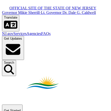
OFFICIAL SITE OF THE STATE OF NEW JERSEY​​​​‌ ‍ ​‍​‍‌‍ ‌ ​‍‌‍‍‌‌‍‌ ‌‍‍‌‌‍ ‍​‍​‍​ ‍‍​‍​‍‌ ​ ‌‍​‌‌‍ ‍‌‍‍‌‌ ‌​‌ ‍‌​‍ ‍‌‍‍‌‌‍ ​‍​‍​‍ ​​‍​‍‌‍‍​‌ ​‍‌‍‌‌‌‍‌‍​‍​‍​ ‍‍​‍​‍‌‍‍​‌ ‌​‌ ‌​‌ ​​​ ‍‍​‍ ​‍ ‌‍ ​‌‍ ‌‍​ ‌‍​‌‌‍ ​‌‍‍​‌‍ ‌ ​ ‌ ‌​​ ‍‍​ ​ ​ ​ ​ ​ ​ ​ ​‍ ‌‍‍‌‌‍ ‍‌ ‌​‌‍‌‌‌‍ ‍‌ ‌​​‍ ‌‍‌‌‌‍‌​‌‍‍‌‌ ‌​​‍ ‌‍ ‌‌‍ ‌‍‌​‌‍‌‌​ ‌‌ ​​‌ ​‍‌‍‌‌‌ ​ ‌‍‌‌‌‍ ‍‌ ‌​‌‍​‌‌ ‌​‌‍‍‌‌‍ ‌‍ ‍​ ‍ ‌‍‍‌‌‍‌​​ ‌‌‍ ‍‌‍‍‍‌​‌ ‌‍ ‌ ‌‍‌​ ​‌‍​‌‌ ‍‌‌‍ ‌ ‌‌‌ ‌​​ ‍ ‌ ‌​‌ ‍‌‌ ​​‌‍‌‌​ ‌‌‍ ‍‌‍‍‍‌‍ ​‌‍​‌‌ ‍‌‌‍ ‌ ‌‌‌ ‌​​ ‍ ‌ ​​‌‍​‌‌ ‌​‌‍‍​​ ‌‌‍‍​‌‍‌‌‌‍​‌‌‍‌​‌‍‌‌‌ ​‍​‍ ‍‌ ​ ‌‍‌‌‌‍​‌‌‍ ​​‍ ‍‌ ‌​‌‍‌‌‌ ‍​‌ ‌​​ ‌‍​‍‌‍​‌‌ ​ ‌‍‌‌‌‌‌‌‌ ​‍‌‍ ​​ ‌‌‍‍​‌ ‌​‌ ‌​‌ ​​​‍‌‌​ ​ ‌​​‌​‍‌‌​ ​‍‌​‌‍​‍‌‌​ ​‍‌​‌‍‌‍ ​‌‍ ‌‍​ ‌‍​‌‌‍ ​‌‍‍​‌‍ ‌ ​ ‌ ‌​​‍‌‌​ ​ ‌​​‌​ ​ ​ ​ ​ ​ ​ ​ ​‍‌‍‌‍‍‌‌‍‌​​ ‌‌‍ ‍‌‍‍‍‌​‌ ‌‍ ‌ ‌‍‌​ ​‌‍​‌‌ ‍‌‌‍ ‌ ‌‌‌ ‌​​‍‌‍‌ ‌​‌ ‍‌‌ ​​‌‍‌‌​ ‌‌‍ ‍‌‍‍‍‌‍ ​‌‍​‌‌ ‍‌‌‍ ‌ ‌‌‌ ‌​​‍‌‍‌ ​​‌‍​‌‌ ‌​‌‍‍​​ ‌‌‍‍​‌‍‌‌‌‍​‌‌‍‌​‌‍‌‌‌ ​‍​‍ ‍‌ ​ ‌‍‌‌‌‍​‌‌‍ ​​‍ ‍‌ ‌​‌‍‌‌‌ ‍​‌ ‌​​‍‌‍‌ ​​‌‍‌‌‌ ​‍‌ ​ ‌ ​​‌‍‌‌‌‍​ ‌ ‌​‌‍‍‌‌ ‌‍‌‍‌‌​ ‌‌ ​​‌ ‌‌‌‍​‍‌‍ ​‌‍‍‌‌ ​ ‌‍‍​‌‍‌‌‌‍‌​​‍​‍‌ ‌
Governor Mikie Sherrill​​​​‌ ‍ ​‍​‍‌‍ ‌ ​‍‌‍‍‌‌‍‌ ‌‍‍‌‌‍ ‍​‍​‍​ ‍‍​‍​‍‌ ​ ‌‍​‌‌‍ ‍‌‍‍‌‌ ‌​‌ ‍‌​‍ ‍‌‍‍‌‌‍ ​‍​‍​‍ ​​‍​‍‌‍‍​‌ ​‍‌‍‌‌‌‍‌‍​‍​‍​ ‍‍​‍​‍‌‍‍​‌ ‌​‌ ‌​‌ ​​​ ‍‍​‍ ​‍ ‌‍ ​‌‍ ‌‍​ ‌‍​‌‌‍ ​‌‍‍​‌‍ ‌ ​ ‌ ‌​​ ‍‍​ ​ ​ ​ ​ ​ ​ ​ ​‍ ‌‍‍‌‌‍ ‍‌ ‌​‌‍‌‌‌‍ ‍‌ ‌​​‍ ‌‍‌‌‌‍‌​‌‍‍‌‌ ‌​​‍ ‌‍ ‌‌‍ ‌‍‌​‌‍‌‌​ ‌‌ ​​‌ ​‍‌‍‌‌‌ ​ ‌‍‌‌‌‍ ‍‌ ‌​‌‍​‌‌ ‌​‌‍‍‌‌‍ ‌‍ ‍​ ‍ ‌‍‍‌‌‍‌​​ ‌‌‍ ‍‌‍‍‍‌​‌ ‌‍ ‌ ‌‍‌​ ​‌‍​‌‌ ‍‌‌‍ ‌ ‌‌‌ ‌​​ ‍ ‌ ‌​‌ ‍‌‌ ​​‌‍‌‌​ ‌‌‍ ‍‌‍‍‍‌‍ ​‌‍​‌‌ ‍‌‌‍ ‌ ‌‌‌ ‌​​ ‍ ‌ ​​‌‍​‌‌ ‌​‌‍‍​​ ‌‌‍‍​‌‍‌‌‌‍​‌‌‍‌​‌‍‌‌‌ ​‍​‍ ‍‌‍ ​‌‍‌‌‌‍​‌‌‍‌​‌‍‌‌‌ ​‍‌ ​ ​‍ ‍‌‍‌ ‌‍ ‌ ‌‍‌‍‌‌‌ ​‍‌‍ ‍‌‍ ‌ ​‍​ ‌‍​‍‌‍​‌‌ ​ ‌‍‌‌‌‌‌‌‌ ​‍‌‍ ​​ ‌‌‍‍​‌ ‌​‌ ‌​‌ ​​​‍‌‌​ ​ ‌​​‌​‍‌‌​ ​‍‌​‌‍​‍‌‌​ ​‍‌​‌‍‌‍ ​‌‍ ‌‍​ ‌‍​‌‌‍ ​‌‍‍​‌‍ ‌ ​ ‌ ‌​​‍‌‌​ ​ ‌​​‌​ ​ ​ ​ ​ ​ ​ ​ ​‍‌‍‌‍‍‌‌‍‌​​ ‌‌‍ ‍‌‍‍‍‌​‌ ‌‍ ‌ ‌‍‌​ ​‌‍​‌‌ ‍‌‌‍ ‌ ‌‌‌ ‌​​‍‌‍‌ ‌​‌ ‍‌‌ ​​‌‍‌‌​ ‌‌‍ ‍‌‍‍‍‌‍ ​‌‍​‌‌ ‍‌‌‍ ‌ ‌‌‌ ‌​​‍‌‍‌ ​​‌‍​‌‌ ‌​‌‍‍​​ ‌‌‍‍​‌‍‌‌‌‍​‌‌‍‌​‌‍‌‌‌ ​‍​‍ ‍‌‍ ​‌‍‌‌‌‍​‌‌‍‌​‌‍‌‌‌ ​‍‌ ​ ​‍ ‍‌‍‌ ‌‍ ‌ ‌‍‌‍‌‌‌ ​‍‌‍ ‍‌‍ ‌ ​‍​‍‌‍‌ ​​‌‍‌‌‌ ​‍‌ ​ ‌ ​​‌‍‌‌‌‍​ ‌ ‌​‌‍‍‌‌ ‌‍‌‍‌‌​ ‌‌ ​​‌ ‌‌‌‍​‍‌‍ ​‌‍‍‌‌ ​ ‌‍‍​‌‍‌‌‌‍‌​​‍​‍‌ ‌
·
Lt. Governor Dr. Dale G. Caldwell​​​​‌ ‍ ​‍​‍‌‍ ‌ ​‍‌‍‍‌‌‍‌ ‌‍‍‌‌‍ ‍​‍​‍​ ‍‍​‍​‍‌ ​ ‌‍​‌‌‍ ‍‌‍‍‌‌ ‌​‌ ‍‌​‍ ‍‌‍‍‌‌‍ ​‍​‍​‍ ​​‍​‍‌‍‍​‌ ​‍‌‍‌‌‌‍‌‍​‍​‍​ ‍‍​‍​‍‌‍‍​‌ ‌​‌ ‌​‌ ​​​ ‍‍​‍ ​‍ ‌‍ ​‌‍ ‌‍​ ‌‍​‌‌‍ ​‌‍‍​‌‍ ‌ ​ ‌ ‌​​ ‍‍​ ​ ​ ​ ​ ​ ​ ​ ​‍ ‌‍‍‌‌‍ ‍‌ ‌​‌‍‌‌‌‍ ‍‌ ‌​​‍ ‌‍‌‌‌‍‌​‌‍‍‌‌ ‌​​‍ ‌‍ ‌‌‍ ‌‍‌​‌‍‌‌​ ‌‌ ​​‌ ​‍‌‍‌‌‌ ​ ‌‍‌‌‌‍ ‍‌ ‌​‌‍​‌‌ ‌​‌‍‍‌‌‍ ‌‍ ‍​ ‍ ‌‍‍‌‌‍‌​​ ‌‌‍ ‍‌‍‍‍‌​‌ ‌‍ ‌ ‌‍‌​ ​‌‍​‌‌ ‍‌‌‍ ‌ ‌‌‌ ‌​​ ‍ ‌ ‌​‌ ‍‌‌ ​​‌‍‌‌​ ‌‌‍ ‍‌‍‍‍‌‍ ​‌‍​‌‌ ‍‌‌‍ ‌ ‌‌‌ ‌​​ ‍ ‌ ​​‌‍​‌‌ ‌​‌‍‍​​ ‌‌‍‍​‌‍‌‌‌‍​‌‌‍‌​‌‍‌‌‌ ​‍​‍ ‍‌‍ ​‌‍‌‌‌‍​‌‌‍‌​‌‍‌‌‌ ​‍‌ ​ ​‍ ‍‌‍ ​‌ ‌​‌​‌ ‌‍ ‌ ‌‍‌‍‌‌‌ ​‍‌‍ ‍‌‍ ‌ ​‍​ ‌‍​‍‌‍​‌‌ ​ ‌‍‌‌‌‌‌‌‌ ​‍‌‍ ​​ ‌‌‍‍​‌ ‌​‌ ‌​‌ ​​​‍‌‌​ ​ ‌​​‌​‍‌‌​ ​‍‌​‌‍​‍‌‌​ ​‍‌​‌‍‌‍ ​‌‍ ‌‍​ ‌‍​‌‌‍ ​‌‍‍​‌‍ ‌ ​ ‌ ‌​​‍‌‌​ ​ ‌​​‌​ ​ ​ ​ ​ ​ ​ ​ ​‍‌‍‌‍‍‌‌‍‌​​ ‌‌‍ ‍‌‍‍‍‌​‌ ‌‍ ‌ ‌‍‌​ ​‌‍​‌‌ ‍‌‌‍ ‌ ‌‌‌ ‌​​‍‌‍‌ ‌​‌ ‍‌‌ ​​‌‍‌‌​ ‌‌‍ ‍‌‍‍‍‌‍ ​‌‍​‌‌ ‍‌‌‍ ‌ ‌‌‌ ‌​​‍‌‍‌ ​​‌‍​‌‌ ‌​‌‍‍​​ ‌‌‍‍​‌‍‌‌‌‍​‌‌‍‌​‌‍‌‌‌ ​‍​‍ ‍‌‍ ​‌‍‌‌‌‍​‌‌‍‌​‌‍‌‌‌ ​‍‌ ​ ​‍ ‍‌‍ ​‌ ‌​‌​‌ ‌‍ ‌ ‌‍‌‍‌‌‌ ​‍‌‍ ‍‌‍ ‌ ​‍​‍‌‍‌ ​​‌‍‌‌‌ ​‍‌ ​ ‌ ​​‌‍‌‌‌‍​ ‌ ‌​‌‍‍‌‌ ‌‍‌‍‌‌​ ‌‌ ​​‌ ‌‌‌‍​‍‌‍ ​‌‍‍‌‌ ​ ‌‍‍​‌‍‌‌‌‍‌​​‍​‍‌ ‌
Translate​​​​‌ ‍ ​‍​‍‌‍ ‌ ​‍‌‍‍‌‌‍‌ ‌‍‍‌‌‍ ‍​‍​‍​ ‍‍​‍​‍‌ ​ ‌‍​‌‌‍ ‍‌‍‍‌‌ ‌​‌ ‍‌​‍ ‍‌‍‍‌‌‍ ​‍​‍​‍ ​​‍​‍‌‍‍​‌ ​‍‌‍‌‌‌‍‌‍​‍​‍​ ‍‍​‍​‍‌‍‍​‌ ‌​‌ ‌​‌ ​​​ ‍‍​‍ ​‍ ‌‍ ​‌‍ ‌‍​ ‌‍​‌‌‍ ​‌‍‍​‌‍ ‌ ​ ‌ ‌​​ ‍‍​ ​ ​ ​ ​ ​ ​ ​ ​‍ ‌‍‍‌‌‍ ‍‌ ‌​‌‍‌‌‌‍ ‍‌ ‌​​‍ ‌‍‌‌‌‍‌​‌‍‍‌‌ ‌​​‍ ‌‍ ‌‌‍ ‌‍‌​‌‍‌‌​ ‌‌ ​​‌ ​‍‌‍‌‌‌ ​ ‌‍‌‌‌‍ ‍‌ ‌​‌‍​‌‌ ‌​‌‍‍‌‌‍ ‌‍ ‍​ ‍ ‌‍‍‌‌‍‌​​ ‌‌‍ ‍‌‍‍‍‌​‌ ‌‍ ‌ ‌‍‌​ ​‌‍​‌‌ ‍‌‌‍ ‌ ‌‌‌ ‌​​ ‍ ‌ ‌​‌ ‍‌‌ ​​‌‍‌‌​ ‌‌‍ ‍‌‍‍‍‌‍ ​‌‍​‌‌ ‍‌‌‍ ‌ ‌‌‌ ‌​​ ‍ ‌ ​​‌‍​‌‌ ‌​‌‍‍​​ ‌‌‍‍​‌‍‌‌‌‍​‌‌‍‌​‌‍‌‌‌ ​‍​‍ ‍‌ ‌​‌ ​‍‌‍​‌‌‍ ‍‌ ​ ‌‍ ​‌‍​‌‌ ‌​‌‍‍‌‌‍ ‌‍ ‍‌ ​ ​‍ ‍‌‍​‍‌ ‌​‌‍ ‍​ ‌‍​‍‌‍​‌‌ ​ ‌‍‌‌‌‌‌‌‌ ​‍‌‍ ​​ ‌‌‍‍​‌ ‌​‌ ‌​‌ ​​​‍‌‌​ ​ ‌​​‌​‍‌‌​ ​‍‌​‌‍​‍‌‌​ ​‍‌​‌‍‌‍ ​‌‍ ‌‍​ ‌‍​‌‌‍ ​‌‍‍​‌‍ ‌ ​ ‌ ‌​​‍‌‌​ ​ ‌​​‌​ ​ ​ ​ ​ ​ ​ ​ ​‍‌‍‌‍‍‌‌‍‌​​ ‌‌‍ ‍‌‍‍‍‌​‌ ‌‍ ‌ ‌‍‌​ ​‌‍​‌‌ ‍‌‌‍ ‌ ‌‌‌ ‌​​‍‌‍‌ ‌​‌ ‍‌‌ ​​‌‍‌‌​ ‌‌‍ ‍‌‍‍‍‌‍ ​‌‍​‌‌ ‍‌‌‍ ‌ ‌‌‌ ‌​​‍‌‍‌ ​​‌‍​‌‌ ‌​‌‍‍​​ ‌‌‍‍​‌‍‌‌‌‍​‌‌‍‌​‌‍‌‌‌ ​‍​‍ ‍‌ ‌​‌ ​‍‌‍​‌‌‍ ‍‌ ​ ‌‍ ​‌‍​‌‌ ‌​‌‍‍‌‌‍ ‌‍ ‍‌ ​ ​‍ ‍‌‍​‍‌ ‌​‌‍ ‍​‍‌‍‌ ​​‌‍‌‌‌ ​‍‌ ​ ‌ ​​‌‍‌‌‌‍​ ‌ ‌​‌‍‍‌‌ ‌‍‌‍‌‌​ ‌‌ ​​‌ ‌‌‌‍​‍‌‍ ​‌‍‍‌‌ ​ ‌‍‍​‌‍‌‌‌‍‌​​‍​‍‌ ‌
NJ.gov​​​​‌ ‍ ​‍​‍‌‍ ‌ ​‍‌‍‍‌‌‍‌ ‌‍‍‌‌‍ ‍​‍​‍​ ‍‍​‍​‍‌ ​ ‌‍​‌‌‍ ‍‌‍‍‌‌ ‌​‌ ‍‌​‍ ‍‌‍‍‌‌‍ ​‍​‍​‍ ​​‍​‍‌‍‍​‌ ​‍‌‍‌‌‌‍‌‍​‍​‍​ ‍‍​‍​‍‌‍‍​‌ ‌​‌ ‌​‌ ​​​ ‍‍​‍ ​‍ ‌‍ ​‌‍ ‌‍​ ‌‍​‌‌‍ ​‌‍‍​‌‍ ‌ ​ ‌ ‌​​ ‍‍​ ​ ​ ​ ​ ​ ​ ​ ​‍ ‌‍‍‌‌‍ ‍‌ ‌​‌‍‌‌‌‍ ‍‌ ‌​​‍ ‌‍‌‌‌‍‌​‌‍‍‌‌ ‌​​‍ ‌‍ ‌‌‍ ‌‍‌​‌‍‌‌​ ‌‌ ​​‌ ​‍‌‍‌‌‌ ​ ‌‍‌‌‌‍ ‍‌ ‌​‌‍​‌‌ ‌​‌‍‍‌‌‍ ‌‍ ‍​ ‍ ‌‍‍‌‌‍‌​​ ‌‌‍ ‍‌‍‍‍‌​‌ ‌‍ ‌ ‌‍‌​ ​‌‍​‌‌ ‍‌‌‍ ‌ ‌‌‌ ‌​​ ‍ ‌ ‌​‌ ‍‌‌ ​​‌‍‌‌​ ‌‌‍ ‍‌‍‍‍‌‍ ​‌‍​‌‌ ‍‌‌‍ ‌ ‌‌‌ ‌​​ ‍ ‌ ​​‌‍​‌‌ ‌​‌‍‍​​ ‌‌‍‍​‌‍‌‌‌‍​‌‌‍‌​‌‍‌‌‌ ​‍​‍ ‍‌‍ ​‌‍‍‌‌‍ ‍‌‍‍ ‌ ​ ​‍‌‌​ ‌‌‌​​‍‌‌ ‌‍‍ ‌‍‌‌‌ ‍‌​‍‌‌​ ​ ‌​‌​​‍‌‌​ ​ ‌​‌​​‍‌‌​ ​‍​ ​‍​ ​‍‌‍‌‍‌‍​ ‌‍​ ​ ​ ‌‍​‍​ ‍​‌‍‌‌​ ​​​ ​ ‌‍​‍​ ​​​‍‌‌​ ​‍​ ​‍​‍‌‌​ ‌‌‌​‌​​‍ ‍‌ ‌​‌‍‌‌‌ ‍​‌ ‌​​ ‌‍​‍‌‍​‌‌ ​ ‌‍‌‌‌‌‌‌‌ ​‍‌‍ ​​ ‌‌‍‍​‌ ‌​‌ ‌​‌ ​​​‍‌‌​ ​ ‌​​‌​‍‌‌​ ​‍‌​‌‍​‍‌‌​ ​‍‌​‌‍‌‍ ​‌‍ ‌‍​ ‌‍​‌‌‍ ​‌‍‍​‌‍ ‌ ​ ‌ ‌​​‍‌‌​ ​ ‌​​‌​ ​ ​ ​ ​ ​ ​ ​ ​‍‌‍‌‍‍‌‌‍‌​​ ‌‌‍ ‍‌‍‍‍‌​‌ ‌‍ ‌ ‌‍‌​ ​‌‍​‌‌ ‍‌‌‍ ‌ ‌‌‌ ‌​​‍‌‍‌ ‌​‌ ‍‌‌ ​​‌‍‌‌​ ‌‌‍ ‍‌‍‍‍‌‍ ​‌‍​‌‌ ‍‌‌‍ ‌ ‌‌‌ ‌​​‍‌‍‌ ​​‌‍​‌‌ ‌​‌‍‍​​ ‌‌‍‍​‌‍‌‌‌‍​‌‌‍‌​‌‍‌‌‌ ​‍​‍ ‍‌‍ ​‌‍‍‌‌‍ ‍‌‍‍ ‌ ​ ​‍‌‌​ ‌‌‌​​‍‌‌ ‌‍‍ ‌‍‌‌‌ ‍‌​‍‌‌​ ​ ‌​‌​​‍‌‌​ ​ ‌​‌​​‍‌‌​ ​‍​ ​‍​ ​‍‌‍‌‍‌‍​ ‌‍​ ​ ​ ‌‍​‍​ ‍​‌‍‌‌​ ​​​ ​ ‌‍​‍​ ​​​‍‌‌​ ​‍​ ​‍​‍‌‌​ ‌‌‌​‌​​‍ ‍‌ ‌​‌‍‌‌‌ ‍​‌ ‌​​‍‌‍‌ ​​‌‍‌‌‌ ​‍‌ ​ ‌ ​​‌‍‌‌‌‍​ ‌ ‌​‌‍‍‌‌ ‌‍‌‍‌‌​ ‌‌ ​​‌ ‌‌‌‍​‍‌‍ ​‌‍‍‌‌ ​ ‌‍‍​‌‍‌‌‌‍‌​​‍​‍‌ ‌
Services​​​​‌ ‍ ​‍​‍‌‍ ‌ ​‍‌‍‍‌‌‍‌ ‌‍‍‌‌‍ ‍​‍​‍​ ‍‍​‍​‍‌ ​ ‌‍​‌‌‍ ‍‌‍‍‌‌ ‌​‌ ‍‌​‍ ‍‌‍‍‌‌‍ ​‍​‍​‍ ​​‍​‍‌‍‍​‌ ​‍‌‍‌‌‌‍‌‍​‍​‍​ ‍‍​‍​‍‌‍‍​‌ ‌​‌ ‌​‌ ​​​ ‍‍​‍ ​‍ ‌‍ ​‌‍ ‌‍​ ‌‍​‌‌‍ ​‌‍‍​‌‍ ‌ ​ ‌ ‌​​ ‍‍​ ​ ​ ​ ​ ​ ​ ​ ​‍ ‌‍‍‌‌‍ ‍‌ ‌​‌‍‌‌‌‍ ‍‌ ‌​​‍ ‌‍‌‌‌‍‌​‌‍‍‌‌ ‌​​‍ ‌‍ ‌‌‍ ‌‍‌​‌‍‌‌​ ‌‌ ​​‌ ​‍‌‍‌‌‌ ​ ‌‍‌‌‌‍ ‍‌ ‌​‌‍​‌‌ ‌​‌‍‍‌‌‍ ‌‍ ‍​ ‍ ‌‍‍‌‌‍‌​​ ‌‌‍ ‍‌‍‍‍‌​‌ ‌‍ ‌ ‌‍‌​ ​‌‍​‌‌ ‍‌‌‍ ‌ ‌‌‌ ‌​​ ‍ ‌ ‌​‌ ‍‌‌ ​​‌‍‌‌​ ‌‌‍ ‍‌‍‍‍‌‍ ​‌‍​‌‌ ‍‌‌‍ ‌ ‌‌‌ ‌​​ ‍ ‌ ​​‌‍​‌‌ ‌​‌‍‍​​ ‌‌‍‍​‌‍‌‌‌‍​‌‌‍‌​‌‍‌‌‌ ​‍​‍ ‍‌‍ ​‌‍‍‌‌‍ ‍‌‍‍ ‌ ​ ​‍‌‌​ ‌‌‌​​‍‌‌ ‌‍‍ ‌‍‌‌‌ ‍‌​‍‌‌​ ​ ‌​‌​​‍‌‌​ ​ ‌​‌​​‍‌‌​ ​‍​ ​‍​ ​‍​ ‍​​ ‌ ​ ‍‌​ ​‍‌‍​ ‌‍​ ‌‍‌‍​ ​ ​ ‌ ​ ‌​​ ‌​​‍‌‌​ ​‍​ ​‍​‍‌‌​ ‌‌‌​‌​​‍ ‍‌ ‌​‌‍‌‌‌ ‍​‌ ‌​​ ‌‍​‍‌‍​‌‌ ​ ‌‍‌‌‌‌‌‌‌ ​‍‌‍ ​​ ‌‌‍‍​‌ ‌​‌ ‌​‌ ​​​‍‌‌​ ​ ‌​​‌​‍‌‌​ ​‍‌​‌‍​‍‌‌​ ​‍‌​‌‍‌‍ ​‌‍ ‌‍​ ‌‍​‌‌‍ ​‌‍‍​‌‍ ‌ ​ ‌ ‌​​‍‌‌​ ​ ‌​​‌​ ​ ​ ​ ​ ​ ​ ​ ​‍‌‍‌‍‍‌‌‍‌​​ ‌‌‍ ‍‌‍‍‍‌​‌ ‌‍ ‌ ‌‍‌​ ​‌‍​‌‌ ‍‌‌‍ ‌ ‌‌‌ ‌​​‍‌‍‌ ‌​‌ ‍‌‌ ​​‌‍‌‌​ ‌‌‍ ‍‌‍‍‍‌‍ ​‌‍​‌‌ ‍‌‌‍ ‌ ‌‌‌ ‌​​‍‌‍‌ ​​‌‍​‌‌ ‌​‌‍‍​​ ‌‌‍‍​‌‍‌‌‌‍​‌‌‍‌​‌‍‌‌‌ ​‍​‍ ‍‌‍ ​‌‍‍‌‌‍ ‍‌‍‍ ‌ ​ ​‍‌‌​ ‌‌‌​​‍‌‌ ‌‍‍ ‌‍‌‌‌ ‍‌​‍‌‌​ ​ ‌​‌​​‍‌‌​ ​ ‌​‌​​‍‌‌​ ​‍​ ​‍​ ​‍​ ‍​​ ‌ ​ ‍‌​ ​‍‌‍​ ‌‍​ ‌‍‌‍​ ​ ​ ‌ ​ ‌​​ ‌​​‍‌‌​ ​‍​ ​‍​‍‌‌​ ‌‌‌​‌​​‍ ‍‌ ‌​‌‍‌‌‌ ‍​‌ ‌​​‍‌‍‌ ​​‌‍‌‌‌ ​‍‌ ​ ‌ ​​‌‍‌‌‌‍​ ‌ ‌​‌‍‍‌‌ ‌‍‌‍‌‌​ ‌‌ ​​‌ ‌‌‌‍​‍‌‍ ​‌‍‍‌‌ ​ ‌‍‍​‌‍‌‌‌‍‌​​‍​‍‌ ‌
Agencies​​​​‌ ‍ ​‍​‍‌‍ ‌ ​‍‌‍‍‌‌‍‌ ‌‍‍‌‌‍ ‍​‍​‍​ ‍‍​‍​‍‌ ​ ‌‍​‌‌‍ ‍‌‍‍‌‌ ‌​‌ ‍‌​‍ ‍‌‍‍‌‌‍ ​‍​‍​‍ ​​‍​‍‌‍‍​‌ ​‍‌‍‌‌‌‍‌‍​‍​‍​ ‍‍​‍​‍‌‍‍​‌ ‌​‌ ‌​‌ ​​​ ‍‍​‍ ​‍ ‌‍ ​‌‍ ‌‍​ ‌‍​‌‌‍ ​‌‍‍​‌‍ ‌ ​ ‌ ‌​​ ‍‍​ ​ ​ ​ ​ ​ ​ ​ ​‍ ‌‍‍‌‌‍ ‍‌ ‌​‌‍‌‌‌‍ ‍‌ ‌​​‍ ‌‍‌‌‌‍‌​‌‍‍‌‌ ‌​​‍ ‌‍ ‌‌‍ ‌‍‌​‌‍‌‌​ ‌‌ ​​‌ ​‍‌‍‌‌‌ ​ ‌‍‌‌‌‍ ‍‌ ‌​‌‍​‌‌ ‌​‌‍‍‌‌‍ ‌‍ ‍​ ‍ ‌‍‍‌‌‍‌​​ ‌‌‍ ‍‌‍‍‍‌​‌ ‌‍ ‌ ‌‍‌​ ​‌‍​‌‌ ‍‌‌‍ ‌ ‌‌‌ ‌​​ ‍ ‌ ‌​‌ ‍‌‌ ​​‌‍‌‌​ ‌‌‍ ‍‌‍‍‍‌‍ ​‌‍​‌‌ ‍‌‌‍ ‌ ‌‌‌ ‌​​ ‍ ‌ ​​‌‍​‌‌ ‌​‌‍‍​​ ‌‌‍‍​‌‍‌‌‌‍​‌‌‍‌​‌‍‌‌‌ ​‍​‍ ‍‌‍ ​‌‍‍‌‌‍ ‍‌‍‍ ‌ ​ ​‍‌‌​ ‌‌‌​​‍‌‌ ‌‍‍ ‌‍‌‌‌ ‍‌​‍‌‌​ ​ ‌​‌​​‍‌‌​ ​ ‌​‌​​‍‌‌​ ​‍​ ​‍​ ‌ ‌‍‌​​ ​‌‌‍‌‍​ ​ ​ ​​‌‍​ ‌‍​‍​ ‌ ‌‍‌​​ ‍​​ ​ ​‍‌‌​ ​‍​ ​‍​‍‌‌​ ‌‌‌​‌​​‍ ‍‌ ‌​‌‍‌‌‌ ‍​‌ ‌​​ ‌‍​‍‌‍​‌‌ ​ ‌‍‌‌‌‌‌‌‌ ​‍‌‍ ​​ ‌‌‍‍​‌ ‌​‌ ‌​‌ ​​​‍‌‌​ ​ ‌​​‌​‍‌‌​ ​‍‌​‌‍​‍‌‌​ ​‍‌​‌‍‌‍ ​‌‍ ‌‍​ ‌‍​‌‌‍ ​‌‍‍​‌‍ ‌ ​ ‌ ‌​​‍‌‌​ ​ ‌​​‌​ ​ ​ ​ ​ ​ ​ ​ ​‍‌‍‌‍‍‌‌‍‌​​ ‌‌‍ ‍‌‍‍‍‌​‌ ‌‍ ‌ ‌‍‌​ ​‌‍​‌‌ ‍‌‌‍ ‌ ‌‌‌ ‌​​‍‌‍‌ ‌​‌ ‍‌‌ ​​‌‍‌‌​ ‌‌‍ ‍‌‍‍‍‌‍ ​‌‍​‌‌ ‍‌‌‍ ‌ ‌‌‌ ‌​​‍‌‍‌ ​​‌‍​‌‌ ‌​‌‍‍​​ ‌‌‍‍​‌‍‌‌‌‍​‌‌‍‌​‌‍‌‌‌ ​‍​‍ ‍‌‍ ​‌‍‍‌‌‍ ‍‌‍‍ ‌ ​ ​‍‌‌​ ‌‌‌​​‍‌‌ ‌‍‍ ‌‍‌‌‌ ‍‌​‍‌‌​ ​ ‌​‌​​‍‌‌​ ​ ‌​‌​​‍‌‌​ ​‍​ ​‍​ ‌ ‌‍‌​​ ​‌‌‍‌‍​ ​ ​ ​​‌‍​ ‌‍​‍​ ‌ ‌‍‌​​ ‍​​ ​ ​‍‌‌​ ​‍​ ​‍​‍‌‌​ ‌‌‌​‌​​‍ ‍‌ ‌​‌‍‌‌‌ ‍​‌ ‌​​‍‌‍‌ ​​‌‍‌‌‌ ​‍‌ ​ ‌ ​​‌‍‌‌‌‍​ ‌ ‌​‌‍‍‌‌ ‌‍‌‍‌‌​ ‌‌ ​​‌ ‌‌‌‍​‍‌‍ ​‌‍‍‌‌ ​ ‌‍‍​‌‍‌‌‌‍‌​​‍​‍‌ ‌
FAQs​​​​‌ ‍ ​‍​‍‌‍ ‌ ​‍‌‍‍‌‌‍‌ ‌‍‍‌‌‍ ‍​‍​‍​ ‍‍​‍​‍‌ ​ ‌‍​‌‌‍ ‍‌‍‍‌‌ ‌​‌ ‍‌​‍ ‍‌‍‍‌‌‍ ​‍​‍​‍ ​​‍​‍‌‍‍​‌ ​‍‌‍‌‌‌‍‌‍​‍​‍​ ‍‍​‍​‍‌‍‍​‌ ‌​‌ ‌​‌ ​​​ ‍‍​‍ ​‍ ‌‍ ​‌‍ ‌‍​ ‌‍​‌‌‍ ​‌‍‍​‌‍ ‌ ​ ‌ ‌​​ ‍‍​ ​ ​ ​ ​ ​ ​ ​ ​‍ ‌‍‍‌‌‍ ‍‌ ‌​‌‍‌‌‌‍ ‍‌ ‌​​‍ ‌‍‌‌‌‍‌​‌‍‍‌‌ ‌​​‍ ‌‍ ‌‌‍ ‌‍‌​‌‍‌‌​ ‌‌ ​​‌ ​‍‌‍‌‌‌ ​ ‌‍‌‌‌‍ ‍‌ ‌​‌‍​‌‌ ‌​‌‍‍‌‌‍ ‌‍ ‍​ ‍ ‌‍‍‌‌‍‌​​ ‌‌‍ ‍‌‍‍‍‌​‌ ‌‍ ‌ ‌‍‌​ ​‌‍​‌‌ ‍‌‌‍ ‌ ‌‌‌ ‌​​ ‍ ‌ ‌​‌ ‍‌‌ ​​‌‍‌‌​ ‌‌‍ ‍‌‍‍‍‌‍ ​‌‍​‌‌ ‍‌‌‍ ‌ ‌‌‌ ‌​​ ‍ ‌ ​​‌‍​‌‌ ‌​‌‍‍​​ ‌‌‍‍​‌‍‌‌‌‍​‌‌‍‌​‌‍‌‌‌ ​‍​‍ ‍‌‍ ​‌‍‍‌‌‍ ‍‌‍‍ ‌ ​ ​‍‌‌​ ‌‌‌​​‍‌‌ ‌‍‍ ‌‍‌‌‌ ‍‌​‍‌‌​ ​ ‌​‌​​‍‌‌​ ​ ‌​‌​​‍‌‌​ ​‍​ ​‍‌‍​ ​ ‌‍​ ‍​‌‍​ ‌‍​‍​ ​‌​ ​​​ ‌‌‌‍​ ​ ‌‌​ ​‌‌‍​‍​‍‌‌​ ​‍​ ​‍​‍‌‌​ ‌‌‌​‌​​‍ ‍‌ ‌​‌‍‌‌‌ ‍​‌ ‌​​ ‌‍​‍‌‍​‌‌ ​ ‌‍‌‌‌‌‌‌‌ ​‍‌‍ ​​ ‌‌‍‍​‌ ‌​‌ ‌​‌ ​​​‍‌‌​ ​ ‌​​‌​‍‌‌​ ​‍‌​‌‍​‍‌‌​ ​‍‌​‌‍‌‍ ​‌‍ ‌‍​ ‌‍​‌‌‍ ​‌‍‍​‌‍ ‌ ​ ‌ ‌​​‍‌‌​ ​ ‌​​‌​ ​ ​ ​ ​ ​ ​ ​ ​‍‌‍‌‍‍‌‌‍‌​​ ‌‌‍ ‍‌‍‍‍‌​‌ ‌‍ ‌ ‌‍‌​ ​‌‍​‌‌ ‍‌‌‍ ‌ ‌‌‌ ‌​​‍‌‍‌ ‌​‌ ‍‌‌ ​​‌‍‌‌​ ‌‌‍ ‍‌‍‍‍‌‍ ​‌‍​‌‌ ‍‌‌‍ ‌ ‌‌‌ ‌​​‍‌‍‌ ​​‌‍​‌‌ ‌​‌‍‍​​ ‌‌‍‍​‌‍‌‌‌‍​‌‌‍‌​‌‍‌‌‌ ​‍​‍ ‍‌‍ ​‌‍‍‌‌‍ ‍‌‍‍ ‌ ​ ​‍‌‌​ ‌‌‌​​‍‌‌ ‌‍‍ ‌‍‌‌‌ ‍‌​‍‌‌​ ​ ‌​‌​​‍‌‌​ ​ ‌​‌​​‍‌‌​ ​‍​ ​‍‌‍​ ​ ‌‍​ ‍​‌‍​ ‌‍​‍​ ​‌​ ​​​ ‌‌‌‍​ ​ ‌‌​ ​‌‌‍​‍​‍‌‌​ ​‍​ ​‍​‍‌‌​ ‌‌‌​‌​​‍ ‍‌ ‌​‌‍‌‌‌ ‍​‌ ‌​​‍‌‍‌ ​​‌‍‌‌‌ ​‍‌ ​ ‌ ​​‌‍‌‌‌‍​ ‌ ‌​‌‍‍‌‌ ‌‍‌‍‌‌​ ‌‌ ​​‌ ‌‌‌‍​‍‌‍ ​‌‍‍‌‌ ​ ‌‍‍​‌‍‌‌‌‍‌​​‍​‍‌ ‌
Get Updates​​​​‌ ‍ ​‍​‍‌‍ ‌ ​‍‌‍‍‌‌‍‌ ‌‍‍‌‌‍ ‍​‍​‍​ ‍‍​‍​‍‌ ​ ‌‍​‌‌‍ ‍‌‍‍‌‌ ‌​‌ ‍‌​‍ ‍‌‍‍‌‌‍ ​‍​‍​‍ ​​‍​‍‌‍‍​‌ ​‍‌‍‌‌‌‍‌‍​‍​‍​ ‍‍​‍​‍‌‍‍​‌ ‌​‌ ‌​‌ ​​​ ‍‍​‍ ​‍ ‌‍ ​‌‍ ‌‍​ ‌‍​‌‌‍ ​‌‍‍​‌‍ ‌ ​ ‌ ‌​​ ‍‍​ ​ ​ ​ ​ ​ ​ ​ ​‍ ‌‍‍‌‌‍ ‍‌ ‌​‌‍‌‌‌‍ ‍‌ ‌​​‍ ‌‍‌‌‌‍‌​‌‍‍‌‌ ‌​​‍ ‌‍ ‌‌‍ ‌‍‌​‌‍‌‌​ ‌‌ ​​‌ ​‍‌‍‌‌‌ ​ ‌‍‌‌‌‍ ‍‌ ‌​‌‍​‌‌ ‌​‌‍‍‌‌‍ ‌‍ ‍​ ‍ ‌‍‍‌‌‍‌​​ ‌‌‍ ‍‌‍‍‍‌​‌ ‌‍ ‌ ‌‍‌​ ​‌‍​‌‌ ‍‌‌‍ ‌ ‌‌‌ ‌​​ ‍ ‌ ‌​‌ ‍‌‌ ​​‌‍‌‌​ ‌‌‍ ‍‌‍‍‍‌‍ ​‌‍​‌‌ ‍‌‌‍ ‌ ‌‌‌ ‌​​ ‍ ‌ ​​‌‍​‌‌ ‌​‌‍‍​​ ‌‌‍‍​‌‍‌‌‌‍​‌‌‍‌​‌‍‌‌‌ ​‍​‍ ‍‌‍ ‍‌‍‌‌‌ ‌ ‌ ​ ‌‍ ​‌‍‌‌‌ ‌​‌ ‌​‌‍‌‌‌ ​‍​‍ ‍‌‍​‍‌ ‌​‌‍ ‍​ ‌‍​‍‌‍​‌‌ ​ ‌‍‌‌‌‌‌‌‌ ​‍‌‍ ​​ ‌‌‍‍​‌ ‌​‌ ‌​‌ ​​​‍‌‌​ ​ ‌​​‌​‍‌‌​ ​‍‌​‌‍​‍‌‌​ ​‍‌​‌‍‌‍ ​‌‍ ‌‍​ ‌‍​‌‌‍ ​‌‍‍​‌‍ ‌ ​ ‌ ‌​​‍‌‌​ ​ ‌​​‌​ ​ ​ ​ ​ ​ ​ ​ ​‍‌‍‌‍‍‌‌‍‌​​ ‌‌‍ ‍‌‍‍‍‌​‌ ‌‍ ‌ ‌‍‌​ ​‌‍​‌‌ ‍‌‌‍ ‌ ‌‌‌ ‌​​‍‌‍‌ ‌​‌ ‍‌‌ ​​‌‍‌‌​ ‌‌‍ ‍‌‍‍‍‌‍ ​‌‍​‌‌ ‍‌‌‍ ‌ ‌‌‌ ‌​​‍‌‍‌ ​​‌‍​‌‌ ‌​‌‍‍​​ ‌‌‍‍​‌‍‌‌‌‍​‌‌‍‌​‌‍‌‌‌ ​‍​‍ ‍‌‍ ‍‌‍‌‌‌ ‌ ‌ ​ ‌‍ ​‌‍‌‌‌ ‌​‌ ‌​‌‍‌‌‌ ​‍​‍ ‍‌‍​‍‌ ‌​‌‍ ‍​‍‌‍‌ ​​‌‍‌‌‌ ​‍‌ ​ ‌ ​​‌‍‌‌‌‍​ ‌ ‌​‌‍‍‌‌ ‌‍‌‍‌‌​ ‌‌ ​​‌ ‌‌‌‍​‍‌‍ ​‌‍‍‌‌ ​ ‌‍‍​‌‍‌‌‌‍‌​​‍​‍‌ ‌
Search​​​​‌ ‍ ​‍​‍‌‍ ‌ ​‍‌‍‍‌‌‍‌ ‌‍‍‌‌‍ ‍​‍​‍​ ‍‍​‍​‍‌ ​ ‌‍​‌‌‍ ‍‌‍‍‌‌ ‌​‌ ‍‌​‍ ‍‌‍‍‌‌‍ ​‍​‍​‍ ​​‍​‍‌‍‍​‌ ​‍‌‍‌‌‌‍‌‍​‍​‍​ ‍‍​‍​‍‌‍‍​‌ ‌​‌ ‌​‌ ​​​ ‍‍​‍ ​‍ ‌‍ ​‌‍ ‌‍​ ‌‍​‌‌‍ ​‌‍‍​‌‍ ‌ ​ ‌ ‌​​ ‍‍​ ​ ​ ​ ​ ​ ​ ​ ​‍ ‌‍‍‌‌‍ ‍‌ ‌​‌‍‌‌‌‍ ‍‌ ‌​​‍ ‌‍‌‌‌‍‌​‌‍‍‌‌ ‌​​‍ ‌‍ ‌‌‍ ‌‍‌​‌‍‌‌​ ‌‌ ​​‌ ​‍‌‍‌‌‌ ​ ‌‍‌‌‌‍ ‍‌ ‌​‌‍​‌‌ ‌​‌‍‍‌‌‍ ‌‍ ‍​ ‍ ‌‍‍‌‌‍‌​​ ‌‌‍ ‍‌‍‍‍‌​‌ ‌‍ ‌ ‌‍‌​ ​‌‍​‌‌ ‍‌‌‍ ‌ ‌‌‌ ‌​​ ‍ ‌ ‌​‌ ‍‌‌ ​​‌‍‌‌​ ‌‌‍ ‍‌‍‍‍‌‍ ​‌‍​‌‌ ‍‌‌‍ ‌ ‌‌‌ ‌​​ ‍ ‌ ​​‌‍​‌‌ ‌​‌‍‍​​ ‌‌‍‍​‌‍‌‌‌‍​‌‌‍‌​‌‍‌‌‌ ​‍​‍ ‍‌ ​ ‌‍‌‌‌‍​‌‌ ​‍‌‍​ ‌‍‍​​‍ ‍‌‍​‍‌ ‌​‌‍ ‍​ ‌‍​‍‌‍​‌‌ ​ ‌‍‌‌‌‌‌‌‌ ​‍‌‍ ​​ ‌‌‍‍​‌ ‌​‌ ‌​‌ ​​​‍‌‌​ ​ ‌​​‌​‍‌‌​ ​‍‌​‌‍​‍‌‌​ ​‍‌​‌‍‌‍ ​‌‍ ‌‍​ ‌‍​‌‌‍ ​‌‍‍​‌‍ ‌ ​ ‌ ‌​​‍‌‌​ ​ ‌​​‌​ ​ ​ ​ ​ ​ ​ ​ ​‍‌‍‌‍‍‌‌‍‌​​ ‌‌‍ ‍‌‍‍‍‌​‌ ‌‍ ‌ ‌‍‌​ ​‌‍​‌‌ ‍‌‌‍ ‌ ‌‌‌ ‌​​‍‌‍‌ ‌​‌ ‍‌‌ ​​‌‍‌‌​ ‌‌‍ ‍‌‍‍‍‌‍ ​‌‍​‌‌ ‍‌‌‍ ‌ ‌‌‌ ‌​​‍‌‍‌ ​​‌‍​‌‌ ‌​‌‍‍​​ ‌‌‍‍​‌‍‌‌‌‍​‌‌‍‌​‌‍‌‌‌ ​‍​‍ ‍‌ ​ ‌‍‌‌‌‍​‌‌ ​‍‌‍​ ‌‍‍​​‍ ‍‌‍​‍‌ ‌​‌‍ ‍​‍‌‍‌ ​​‌‍‌‌‌ ​‍‌ ​ ‌ ​​‌‍‌‌‌‍​ ‌ ‌​‌‍‍‌‌ ‌‍‌‍‌‌​ ‌‌ ​​‌ ‌‌‌‍​‍‌‍ ​‌‍‍‌‌ ​ ‌‍‍​‌‍‌‌‌‍‌​​‍​‍‌ ‌
Get Started​​​​‌ ‍ ​‍​‍‌‍ ‌ ​‍‌‍‍‌‌‍‌ ‌‍‍‌‌‍ ‍​‍​‍​ ‍‍​‍​‍‌ ​ ‌‍​‌‌‍ ‍‌‍‍‌‌ ‌​‌ ‍‌​‍ ‍‌‍‍‌‌‍ ​‍​‍​‍ ​​‍​‍‌‍‍​‌ ​‍‌‍‌‌‌‍‌‍​‍​‍​ ‍‍​‍​‍‌‍‍​‌ ‌​‌ ‌​‌ ​​​ ‍‍​‍ ​‍ ‌‍ ​‌‍ ‌‍​ ‌‍​‌‌‍ ​‌‍‍​‌‍ ‌ ​ ‌ ‌​​ ‍‍​ ​ ​ ​ ​ ​ ​ ​ ​‍ ‌‍‍‌‌‍ ‍‌ ‌​‌‍‌‌‌‍ ‍‌ ‌​​‍ ‌‍‌‌‌‍‌​‌‍‍‌‌ ‌​​‍ ‌‍ ‌‌‍ ‌‍‌​‌‍‌‌​ ‌‌ ​​‌ ​‍‌‍‌‌‌ ​ ‌‍‌‌‌‍ ‍‌ ‌​‌‍​‌‌ ‌​‌‍‍‌‌‍ ‌‍ ‍​ ‍ ‌‍‍‌‌‍‌​​ ‌‌ ​ ‌‍‍‌‌ ‌​‌‍‌‌‌​‍​‌‍‌‌‌‍​‌‌‍‌​‌‍‌‌‌ ​‍​ ‍ ‌ ‌​‌ ‍‌‌ ​​‌‍‌‌​ ‌‌‍‍​‌‍‌‌‌‍​‌‌‍‌​‌‍‌‌‌ ​‍​ ‍ ‌ ​​‌‍​‌‌ ‌​‌‍‍​​ ‌‌‍‌ ‌‍‌‌‌ ‌​‌‌​ ‌ ‌​‌‍​‌‌ ​‍‌ ‌​‌‍‌‌‌‍‌​‌​ ‌‌‍‌‌‌‍ ‍‌ ‌‌​‍ ‍‌‍​‍‌ ‌​‌‍ ‍‌‌‌​‌‍‌‌‌ ‍​‌ ‌​​ ‌‍​‍‌‍​‌‌ ​ ‌‍‌‌‌‌‌‌‌ ​‍‌‍ ​​ ‌‌‍‍​‌ ‌​‌ ‌​‌ ​​​‍‌‌​ ​ ‌​​‌​‍‌‌​ ​‍‌​‌‍​‍‌‌​ ​‍‌​‌‍‌‍ ​‌‍ ‌‍​ ‌‍​‌‌‍ ​‌‍‍​‌‍ ‌ ​ ‌ ‌​​‍‌‌​ ​ ‌​​‌​ ​ ​ ​ ​ ​ ​ ​ ​‍‌‍‌‍‍‌‌‍‌​​ ‌‌ ​ ‌‍‍‌‌ ‌​‌‍‌‌‌​‍​‌‍‌‌‌‍​‌‌‍‌​‌‍‌‌‌ ​‍​‍‌‍‌ ‌​‌ ‍‌‌ ​​‌‍‌‌​ ‌‌‍‍​‌‍‌‌‌‍​‌‌‍‌​‌‍‌‌‌ ​‍​‍‌‍‌ ​​‌‍​‌‌ ‌​‌‍‍​​ ‌‌‍‌ ‌‍‌‌‌ ‌​‌‌​ ‌ ‌​‌‍​‌‌ ​‍‌ ‌​‌‍‌‌‌‍‌​‌​ ‌‌‍‌‌‌‍ ‍‌ ‌‌​‍ ‍‌‍​‍‌ ‌​‌‍ ‍‌‌‌​‌‍‌‌‌ ‍​‌ ‌​​‍‌‍‌ ​​‌‍‌‌‌ ​‍‌ ​ ‌ ​​‌‍‌‌‌‍​ ‌ ‌​‌‍‍‌‌ ‌‍‌‍‌‌​ ‌‌ ​​‌ ‌‌‌‍​‍‌‍ ​‌‍‍‌‌ ​ ‌‍‍​‌‍‌‌‌‍‌​​‍​‍‌ ‌