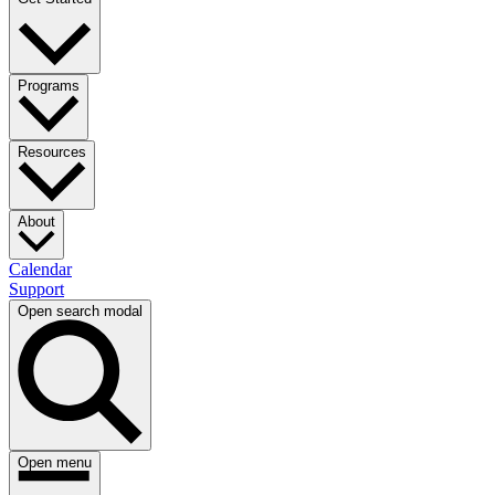
Programs​​​​‌ ‍ ​‍​‍‌‍ ‌ ​‍‌‍‍‌‌‍‌ ‌‍‍‌‌‍ ‍​‍​‍​ ‍‍​‍​‍‌ ​ ‌‍​‌‌‍ ‍‌‍‍‌‌ ‌​‌ ‍‌​‍ ‍‌‍‍‌‌‍ ​‍​‍​‍ ​​‍​‍‌‍‍​‌ ​‍‌‍‌‌‌‍‌‍​‍​‍​ ‍‍​‍​‍‌‍‍​‌ ‌​‌ ‌​‌ ​​​ ‍‍​‍ ​‍ ‌‍ ​‌‍ ‌‍​ ‌‍​‌‌‍ ​‌‍‍​‌‍ ‌ ​ ‌ ‌​​ ‍‍​ ​ ​ ​ ​ ​ ​ ​ ​‍ ‌‍‍‌‌‍ ‍‌ ‌​‌‍‌‌‌‍ ‍‌ ‌​​‍ ‌‍‌‌‌‍‌​‌‍‍‌‌ ‌​​‍ ‌‍ ‌‌‍ ‌‍‌​‌‍‌‌​ ‌‌ ​​‌ ​‍‌‍‌‌‌ ​ ‌‍‌‌‌‍ ‍‌ ‌​‌‍​‌‌ ‌​‌‍‍‌‌‍ ‌‍ ‍​ ‍ ‌‍‍‌‌‍‌​​ ‌‌ ​ ‌‍‍‌‌ ‌​‌‍‌‌‌​‍​‌‍‌‌‌‍​‌‌‍‌​‌‍‌‌‌ ​‍​ ‍ ‌ ‌​‌ ‍‌‌ ​​‌‍‌‌​ ‌‌‍‍​‌‍‌‌‌‍​‌‌‍‌​‌‍‌‌‌ ​‍​ ‍ ‌ ​​‌‍​‌‌ ‌​‌‍‍​​ ‌‌‍ ​‌‍‌‌‌‍‌‍‌ ‌​‌​ ‌‌‍‌‌‌‍ ‍‌ ‌‌‌ ​ ​‍‌‌​ ‌‌‌​​‍‌‌ ‌‍‍ ‌‍‌‌‌ ‍‌​‍‌‌​ ​ ‌​‌​​‍‌‌​ ​ ‌​‌​​‍‌‌​ ​‍​ ​‍​ ​ ‌‍‌​​ ‌​​ ​‌‌‍‌‌​ ‌​​ ​​​ ‌​‌‍‌‌‌‍‌​​ ​​​ ​​​‍‌‌​ ​‍​ ​‍​‍‌‌​ ‌‌‌​‌​​‍ ‍‌ ‌​‌‍‌‌‌ ‍​‌ ‌​​ ‌‍​‍‌‍​‌‌ ​ ‌‍‌‌‌‌‌‌‌ ​‍‌‍ ​​ ‌‌‍‍​‌ ‌​‌ ‌​‌ ​​​‍‌‌​ ​ ‌​​‌​‍‌‌​ ​‍‌​‌‍​‍‌‌​ ​‍‌​‌‍‌‍ ​‌‍ ‌‍​ ‌‍​‌‌‍ ​‌‍‍​‌‍ ‌ ​ ‌ ‌​​‍‌‌​ ​ ‌​​‌​ ​ ​ ​ ​ ​ ​ ​ ​‍‌‍‌‍‍‌‌‍‌​​ ‌‌ ​ ‌‍‍‌‌ ‌​‌‍‌‌‌​‍​‌‍‌‌‌‍​‌‌‍‌​‌‍‌‌‌ ​‍​‍‌‍‌ ‌​‌ ‍‌‌ ​​‌‍‌‌​ ‌‌‍‍​‌‍‌‌‌‍​‌‌‍‌​‌‍‌‌‌ ​‍​‍‌‍‌ ​​‌‍​‌‌ ‌​‌‍‍​​ ‌‌‍ ​‌‍‌‌‌‍‌‍‌ ‌​‌​ ‌‌‍‌‌‌‍ ‍‌ ‌‌‌ ​ ​‍‌‌​ ‌‌‌​​‍‌‌ ‌‍‍ ‌‍‌‌‌ ‍‌​‍‌‌​ ​ ‌​‌​​‍‌‌​ ​ ‌​‌​​‍‌‌​ ​‍​ ​‍​ ​ ‌‍‌​​ ‌​​ ​‌‌‍‌‌​ ‌​​ ​​​ ‌​‌‍‌‌‌‍‌​​ ​​​ ​​​‍‌‌​ ​‍​ ​‍​‍‌‌​ ‌‌‌​‌​​‍ ‍‌ ‌​‌‍‌‌‌ ‍​‌ ‌​​‍‌‍‌ ​​‌‍‌‌‌ ​‍‌ ​ ‌ ​​‌‍‌‌‌‍​ ‌ ‌​‌‍‍‌‌ ‌‍‌‍‌‌​ ‌‌ ​​‌ ‌‌‌‍​‍‌‍ ​‌‍‍‌‌ ​ ‌‍‍​‌‍‌‌‌‍‌​​‍​‍‌ ‌
Resources​​​​‌ ‍ ​‍​‍‌‍ ‌ ​‍‌‍‍‌‌‍‌ ‌‍‍‌‌‍ ‍​‍​‍​ ‍‍​‍​‍‌ ​ ‌‍​‌‌‍ ‍‌‍‍‌‌ ‌​‌ ‍‌​‍ ‍‌‍‍‌‌‍ ​‍​‍​‍ ​​‍​‍‌‍‍​‌ ​‍‌‍‌‌‌‍‌‍​‍​‍​ ‍‍​‍​‍‌‍‍​‌ ‌​‌ ‌​‌ ​​​ ‍‍​‍ ​‍ ‌‍ ​‌‍ ‌‍​ ‌‍​‌‌‍ ​‌‍‍​‌‍ ‌ ​ ‌ ‌​​ ‍‍​ ​ ​ ​ ​ ​ ​ ​ ​‍ ‌‍‍‌‌‍ ‍‌ ‌​‌‍‌‌‌‍ ‍‌ ‌​​‍ ‌‍‌‌‌‍‌​‌‍‍‌‌ ‌​​‍ ‌‍ ‌‌‍ ‌‍‌​‌‍‌‌​ ‌‌ ​​‌ ​‍‌‍‌‌‌ ​ ‌‍‌‌‌‍ ‍‌ ‌​‌‍​‌‌ ‌​‌‍‍‌‌‍ ‌‍ ‍​ ‍ ‌‍‍‌‌‍‌​​ ‌‌ ​ ‌‍‍‌‌ ‌​‌‍‌‌‌​‍​‌‍‌‌‌‍​‌‌‍‌​‌‍‌‌‌ ​‍​ ‍ ‌ ‌​‌ ‍‌‌ ​​‌‍‌‌​ ‌‌‍‍​‌‍‌‌‌‍​‌‌‍‌​‌‍‌‌‌ ​‍​ ‍ ‌ ​​‌‍​‌‌ ‌​‌‍‍​​ ‌‌‍ ​‌‍‌‌‌‍‌‍‌ ‌​‌​ ‌‌‍‌‌‌‍ ‍‌ ‌‌‌ ​ ​‍‌‌​ ‌‌‌​​‍‌‌ ‌‍‍ ‌‍‌‌‌ ‍‌​‍‌‌​ ​ ‌​‌​​‍‌‌​ ​ ‌​‌​​‍‌‌​ ​‍​ ​‍‌‍‌‍‌‍‌‍​ ‌​​ ‌‌‌‍‌‌​ ​ ‌‍‌‌‌‍​‌‌‍​ ​ ‍‌‌‍​ ​ ‍‌​‍‌‌​ ​‍​ ​‍​‍‌‌​ ‌‌‌​‌​​‍ ‍‌ ‌​‌‍‌‌‌ ‍​‌ ‌​​ ‌‍​‍‌‍​‌‌ ​ ‌‍‌‌‌‌‌‌‌ ​‍‌‍ ​​ ‌‌‍‍​‌ ‌​‌ ‌​‌ ​​​‍‌‌​ ​ ‌​​‌​‍‌‌​ ​‍‌​‌‍​‍‌‌​ ​‍‌​‌‍‌‍ ​‌‍ ‌‍​ ‌‍​‌‌‍ ​‌‍‍​‌‍ ‌ ​ ‌ ‌​​‍‌‌​ ​ ‌​​‌​ ​ ​ ​ ​ ​ ​ ​ ​‍‌‍‌‍‍‌‌‍‌​​ ‌‌ ​ ‌‍‍‌‌ ‌​‌‍‌‌‌​‍​‌‍‌‌‌‍​‌‌‍‌​‌‍‌‌‌ ​‍​‍‌‍‌ ‌​‌ ‍‌‌ ​​‌‍‌‌​ ‌‌‍‍​‌‍‌‌‌‍​‌‌‍‌​‌‍‌‌‌ ​‍​‍‌‍‌ ​​‌‍​‌‌ ‌​‌‍‍​​ ‌‌‍ ​‌‍‌‌‌‍‌‍‌ ‌​‌​ ‌‌‍‌‌‌‍ ‍‌ ‌‌‌ ​ ​‍‌‌​ ‌‌‌​​‍‌‌ ‌‍‍ ‌‍‌‌‌ ‍‌​‍‌‌​ ​ ‌​‌​​‍‌‌​ ​ ‌​‌​​‍‌‌​ ​‍​ ​‍‌‍‌‍‌‍‌‍​ ‌​​ ‌‌‌‍‌‌​ ​ ‌‍‌‌‌‍​‌‌‍​ ​ ‍‌‌‍​ ​ ‍‌​‍‌‌​ ​‍​ ​‍​‍‌‌​ ‌‌‌​‌​​‍ ‍‌ ‌​‌‍‌‌‌ ‍​‌ ‌​​‍‌‍‌ ​​‌‍‌‌‌ ​‍‌ ​ ‌ ​​‌‍‌‌‌‍​ ‌ ‌​‌‍‍‌‌ ‌‍‌‍‌‌​ ‌‌ ​​‌ ‌‌‌‍​‍‌‍ ​‌‍‍‌‌ ​ ‌‍‍​‌‍‌‌‌‍‌​​‍​‍‌ ‌
About​​​​‌ ‍ ​‍​‍‌‍ ‌ ​‍‌‍‍‌‌‍‌ ‌‍‍‌‌‍ ‍​‍​‍​ ‍‍​‍​‍‌ ​ ‌‍​‌‌‍ ‍‌‍‍‌‌ ‌​‌ ‍‌​‍ ‍‌‍‍‌‌‍ ​‍​‍​‍ ​​‍​‍‌‍‍​‌ ​‍‌‍‌‌‌‍‌‍​‍​‍​ ‍‍​‍​‍‌‍‍​‌ ‌​‌ ‌​‌ ​​​ ‍‍​‍ ​‍ ‌‍ ​‌‍ ‌‍​ ‌‍​‌‌‍ ​‌‍‍​‌‍ ‌ ​ ‌ ‌​​ ‍‍​ ​ ​ ​ ​ ​ ​ ​ ​‍ ‌‍‍‌‌‍ ‍‌ ‌​‌‍‌‌‌‍ ‍‌ ‌​​‍ ‌‍‌‌‌‍‌​‌‍‍‌‌ ‌​​‍ ‌‍ ‌‌‍ ‌‍‌​‌‍‌‌​ ‌‌ ​​‌ ​‍‌‍‌‌‌ ​ ‌‍‌‌‌‍ ‍‌ ‌​‌‍​‌‌ ‌​‌‍‍‌‌‍ ‌‍ ‍​ ‍ ‌‍‍‌‌‍‌​​ ‌‌ ​ ‌‍‍‌‌ ‌​‌‍‌‌‌​‍​‌‍‌‌‌‍​‌‌‍‌​‌‍‌‌‌ ​‍​ ‍ ‌ ‌​‌ ‍‌‌ ​​‌‍‌‌​ ‌‌‍‍​‌‍‌‌‌‍​‌‌‍‌​‌‍‌‌‌ ​‍​ ‍ ‌ ​​‌‍​‌‌ ‌​‌‍‍​​ ‌‌ ​‍‌‍‍‌‌‍‌ ‌‍‍​‌ ‌​‌​ ‌‌‍‌‌‌‍ ‍‌ ‌‌‌ ​ ​‍‌‌​ ‌‌‌​​‍‌‌ ‌‍‍ ‌‍‌‌‌ ‍‌​‍‌‌​ ​ ‌​‌​​‍‌‌​ ​ ‌​‌​​‍‌‌​ ​‍​ ​‍​ ​‌​ ‌​​ ​ ‌‍​ ​ ‌‍‌‍​ ​ ‌ ​ ‌ ‌‍​‌‌‍‌‍​ ‌‍‌‍‌​​‍‌‌​ ​‍​ ​‍​‍‌‌​ ‌‌‌​‌​​‍ ‍‌ ‌​‌‍‌‌‌ ‍​‌ ‌​​ ‌‍​‍‌‍​‌‌ ​ ‌‍‌‌‌‌‌‌‌ ​‍‌‍ ​​ ‌‌‍‍​‌ ‌​‌ ‌​‌ ​​​‍‌‌​ ​ ‌​​‌​‍‌‌​ ​‍‌​‌‍​‍‌‌​ ​‍‌​‌‍‌‍ ​‌‍ ‌‍​ ‌‍​‌‌‍ ​‌‍‍​‌‍ ‌ ​ ‌ ‌​​‍‌‌​ ​ ‌​​‌​ ​ ​ ​ ​ ​ ​ ​ ​‍‌‍‌‍‍‌‌‍‌​​ ‌‌ ​ ‌‍‍‌‌ ‌​‌‍‌‌‌​‍​‌‍‌‌‌‍​‌‌‍‌​‌‍‌‌‌ ​‍​‍‌‍‌ ‌​‌ ‍‌‌ ​​‌‍‌‌​ ‌‌‍‍​‌‍‌‌‌‍​‌‌‍‌​‌‍‌‌‌ ​‍​‍‌‍‌ ​​‌‍​‌‌ ‌​‌‍‍​​ ‌‌ ​‍‌‍‍‌‌‍‌ ‌‍‍​‌ ‌​‌​ ‌‌‍‌‌‌‍ ‍‌ ‌‌‌ ​ ​‍‌‌​ ‌‌‌​​‍‌‌ ‌‍‍ ‌‍‌‌‌ ‍‌​‍‌‌​ ​ ‌​‌​​‍‌‌​ ​ ‌​‌​​‍‌‌​ ​‍​ ​‍​ ​‌​ ‌​​ ​ ‌‍​ ​ ‌‍‌‍​ ​ ‌ ​ ‌ ‌‍​‌‌‍‌‍​ ‌‍‌‍‌​​‍‌‌​ ​‍​ ​‍​‍‌‌​ ‌‌‌​‌​​‍ ‍‌ ‌​‌‍‌‌‌ ‍​‌ ‌​​‍‌‍‌ ​​‌‍‌‌‌ ​‍‌ ​ ‌ ​​‌‍‌‌‌‍​ ‌ ‌​‌‍‍‌‌ ‌‍‌‍‌‌​ ‌‌ ​​‌ ‌‌‌‍​‍‌‍ ​‌‍‍‌‌ ​ ‌‍‍​‌‍‌‌‌‍‌​​‍​‍‌ ‌
Calendar​​​​‌ ‍ ​‍​‍‌‍ ‌ ​‍‌‍‍‌‌‍‌ ‌‍‍‌‌‍ ‍​‍​‍​ ‍‍​‍​‍‌ ​ ‌‍​‌‌‍ ‍‌‍‍‌‌ ‌​‌ ‍‌​‍ ‍‌‍‍‌‌‍ ​‍​‍​‍ ​​‍​‍‌‍‍​‌ ​‍‌‍‌‌‌‍‌‍​‍​‍​ ‍‍​‍​‍‌‍‍​‌ ‌​‌ ‌​‌ ​​​ ‍‍​‍ ​‍ ‌‍ ​‌‍ ‌‍​ ‌‍​‌‌‍ ​‌‍‍​‌‍ ‌ ​ ‌ ‌​​ ‍‍​ ​ ​ ​ ​ ​ ​ ​ ​‍ ‌‍‍‌‌‍ ‍‌ ‌​‌‍‌‌‌‍ ‍‌ ‌​​‍ ‌‍‌‌‌‍‌​‌‍‍‌‌ ‌​​‍ ‌‍ ‌‌‍ ‌‍‌​‌‍‌‌​ ‌‌ ​​‌ ​‍‌‍‌‌‌ ​ ‌‍‌‌‌‍ ‍‌ ‌​‌‍​‌‌ ‌​‌‍‍‌‌‍ ‌‍ ‍​ ‍ ‌‍‍‌‌‍‌​​ ‌‌ ​ ‌‍‍‌‌ ‌​‌‍‌‌‌​‍​‌‍‌‌‌‍​‌‌‍‌​‌‍‌‌‌ ​‍​ ‍ ‌ ‌​‌ ‍‌‌ ​​‌‍‌‌​ ‌‌‍‍​‌‍‌‌‌‍​‌‌‍‌​‌‍‌‌‌ ​‍​ ‍ ‌ ​​‌‍​‌‌ ‌​‌‍‍​​ ‌‌ ​‍‌‍‍‌‌‍‌ ‌‍‍​‌ ‌​‌​ ‌‌‍‌‌‌‍ ‍‌ ‌‌‌ ​ ​‍‌‌​ ‌‌‌​​‍‌‌ ‌‍‍ ‌‍‌‌‌ ‍‌​‍‌‌​ ​ ‌​‌​​‍‌‌​ ​ ‌​‌​​‍‌‌​ ​‍​ ​‍​ ‍​​ ​‌​ ​‍​ ‌ ​ ​​​ ​‍​ ​‍‌‍‌‍​ ‌​​ ‍​​ ​‍​ ​​​‍‌‌​ ​‍​ ​‍​‍‌‌​ ‌‌‌​‌​​‍ ‍‌ ‌​‌‍‌‌‌ ‍​‌ ‌​​ ‌‍​‍‌‍​‌‌ ​ ‌‍‌‌‌‌‌‌‌ ​‍‌‍ ​​ ‌‌‍‍​‌ ‌​‌ ‌​‌ ​​​‍‌‌​ ​ ‌​​‌​‍‌‌​ ​‍‌​‌‍​‍‌‌​ ​‍‌​‌‍‌‍ ​‌‍ ‌‍​ ‌‍​‌‌‍ ​‌‍‍​‌‍ ‌ ​ ‌ ‌​​‍‌‌​ ​ ‌​​‌​ ​ ​ ​ ​ ​ ​ ​ ​‍‌‍‌‍‍‌‌‍‌​​ ‌‌ ​ ‌‍‍‌‌ ‌​‌‍‌‌‌​‍​‌‍‌‌‌‍​‌‌‍‌​‌‍‌‌‌ ​‍​‍‌‍‌ ‌​‌ ‍‌‌ ​​‌‍‌‌​ ‌‌‍‍​‌‍‌‌‌‍​‌‌‍‌​‌‍‌‌‌ ​‍​‍‌‍‌ ​​‌‍​‌‌ ‌​‌‍‍​​ ‌‌ ​‍‌‍‍‌‌‍‌ ‌‍‍​‌ ‌​‌​ ‌‌‍‌‌‌‍ ‍‌ ‌‌‌ ​ ​‍‌‌​ ‌‌‌​​‍‌‌ ‌‍‍ ‌‍‌‌‌ ‍‌​‍‌‌​ ​ ‌​‌​​‍‌‌​ ​ ‌​‌​​‍‌‌​ ​‍​ ​‍​ ‍​​ ​‌​ ​‍​ ‌ ​ ​​​ ​‍​ ​‍‌‍‌‍​ ‌​​ ‍​​ ​‍​ ​​​‍‌‌​ ​‍​ ​‍​‍‌‌​ ‌‌‌​‌​​‍ ‍‌ ‌​‌‍‌‌‌ ‍​‌ ‌​​‍‌‍‌ ​​‌‍‌‌‌ ​‍‌ ​ ‌ ​​‌‍‌‌‌‍​ ‌ ‌​‌‍‍‌‌ ‌‍‌‍‌‌​ ‌‌ ​​‌ ‌‌‌‍​‍‌‍ ​‌‍‍‌‌ ​ ‌‍‍​‌‍‌‌‌‍‌​​‍​‍‌ ‌
Support​​​​‌ ‍ ​‍​‍‌‍ ‌ ​‍‌‍‍‌‌‍‌ ‌‍‍‌‌‍ ‍​‍​‍​ ‍‍​‍​‍‌ ​ ‌‍​‌‌‍ ‍‌‍‍‌‌ ‌​‌ ‍‌​‍ ‍‌‍‍‌‌‍ ​‍​‍​‍ ​​‍​‍‌‍‍​‌ ​‍‌‍‌‌‌‍‌‍​‍​‍​ ‍‍​‍​‍‌‍‍​‌ ‌​‌ ‌​‌ ​​​ ‍‍​‍ ​‍ ‌‍ ​‌‍ ‌‍​ ‌‍​‌‌‍ ​‌‍‍​‌‍ ‌ ​ ‌ ‌​​ ‍‍​ ​ ​ ​ ​ ​ ​ ​ ​‍ ‌‍‍‌‌‍ ‍‌ ‌​‌‍‌‌‌‍ ‍‌ ‌​​‍ ‌‍‌‌‌‍‌​‌‍‍‌‌ ‌​​‍ ‌‍ ‌‌‍ ‌‍‌​‌‍‌‌​ ‌‌ ​​‌ ​‍‌‍‌‌‌ ​ ‌‍‌‌‌‍ ‍‌ ‌​‌‍​‌‌ ‌​‌‍‍‌‌‍ ‌‍ ‍​ ‍ ‌‍‍‌‌‍‌​​ ‌‌ ​ ‌‍‍‌‌ ‌​‌‍‌‌‌​‍​‌‍‌‌‌‍​‌‌‍‌​‌‍‌‌‌ ​‍​ ‍ ‌ ‌​‌ ‍‌‌ ​​‌‍‌‌​ ‌‌‍‍​‌‍‌‌‌‍​‌‌‍‌​‌‍‌‌‌ ​‍​ ‍ ‌ ​​‌‍​‌‌ ‌​‌‍‍​​ ‌‌ ​‍‌‍‍‌‌‍‌ ‌‍‍​‌ ‌​‌​ ‌‌‍‌‌‌‍ ‍‌ ‌‌‌ ​ ​‍‌‌​ ‌‌‌​​‍‌‌ ‌‍‍ ‌‍‌‌‌ ‍‌​‍‌‌​ ​ ‌​‌​​‍‌‌​ ​ ‌​‌​​‍‌‌​ ​‍​ ​‍​ ‍​​ ​‍​ ‌ ‌‍‌‌​ ​‌‌‍​‍‌‍‌​​ ‍‌​ ‌​‌‍​ ​ ‌ ​ ‌ ​‍‌‌​ ​‍​ ​‍​‍‌‌​ ‌‌‌​‌​​‍ ‍‌ ‌​‌‍‌‌‌ ‍​‌ ‌​​ ‌‍​‍‌‍​‌‌ ​ ‌‍‌‌‌‌‌‌‌ ​‍‌‍ ​​ ‌‌‍‍​‌ ‌​‌ ‌​‌ ​​​‍‌‌​ ​ ‌​​‌​‍‌‌​ ​‍‌​‌‍​‍‌‌​ ​‍‌​‌‍‌‍ ​‌‍ ‌‍​ ‌‍​‌‌‍ ​‌‍‍​‌‍ ‌ ​ ‌ ‌​​‍‌‌​ ​ ‌​​‌​ ​ ​ ​ ​ ​ ​ ​ ​‍‌‍‌‍‍‌‌‍‌​​ ‌‌ ​ ‌‍‍‌‌ ‌​‌‍‌‌‌​‍​‌‍‌‌‌‍​‌‌‍‌​‌‍‌‌‌ ​‍​‍‌‍‌ ‌​‌ ‍‌‌ ​​‌‍‌‌​ ‌‌‍‍​‌‍‌‌‌‍​‌‌‍‌​‌‍‌‌‌ ​‍​‍‌‍‌ ​​‌‍​‌‌ ‌​‌‍‍​​ ‌‌ ​‍‌‍‍‌‌‍‌ ‌‍‍​‌ ‌​‌​ ‌‌‍‌‌‌‍ ‍‌ ‌‌‌ ​ ​‍‌‌​ ‌‌‌​​‍‌‌ ‌‍‍ ‌‍‌‌‌ ‍‌​‍‌‌​ ​ ‌​‌​​‍‌‌​ ​ ‌​‌​​‍‌‌​ ​‍​ ​‍​ ‍​​ ​‍​ ‌ ‌‍‌‌​ ​‌‌‍​‍‌‍‌​​ ‍‌​ ‌​‌‍​ ​ ‌ ​ ‌ ​‍‌‌​ ​‍​ ​‍​‍‌‌​ ‌‌‌​‌​​‍ ‍‌ ‌​‌‍‌‌‌ ‍​‌ ‌​​‍‌‍‌ ​​‌‍‌‌‌ ​‍‌ ​ ‌ ​​‌‍‌‌‌‍​ ‌ ‌​‌‍‍‌‌ ‌‍‌‍‌‌​ ‌‌ ​​‌ ‌‌‌‍​‍‌‍ ​‌‍‍‌‌ ​ ‌‍‍​‌‍‌‌‌‍‌​​‍​‍‌ ‌
Open search modal
Open menu