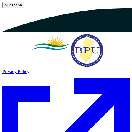
Subscribe​​​​‌ ‍ ​‍​‍‌‍ ‌ ​‍‌‍‍‌‌‍‌ ‌‍‍‌‌‍ ‍​‍​‍​ ‍‍​‍​‍‌ ​ ‌‍​‌‌‍ ‍‌‍‍‌‌ ‌​‌ ‍‌​‍ ‍‌‍‍‌‌‍ ​‍​‍​‍ ​​‍​‍‌‍‍​‌ ​‍‌‍‌‌‌‍‌‍​‍​‍​ ‍‍​‍​‍‌‍‍​‌ ‌​‌ ‌​‌ ​​​ ‍‍​‍ ​‍ ‌‍ ​‌‍ ‌‍​ ‌‍​‌‌‍ ​‌‍‍​‌‍ ‌ ​ ‌ ‌​​ ‍‍​ ​ ​ ​ ​ ​ ​ ​ ​‍ ‌‍‍‌‌‍ ‍‌ ‌​‌‍‌‌‌‍ ‍‌ ‌​​‍ ‌‍‌‌‌‍‌​‌‍‍‌‌ ‌​​‍ ‌‍ ‌‌‍ ‌‍‌​‌‍‌‌​ ‌‌ ​​‌ ​‍‌‍‌‌‌ ​ ‌‍‌‌‌‍ ‍‌ ‌​‌‍​‌‌ ‌​‌‍‍‌‌‍ ‌‍ ‍​ ‍ ‌‍‍‌‌‍‌​​ ‌‌ ​ ‌‍‍‌‌ ‌​‌‍‌‌‌​‌‍‌‍ ‌‍ ‌ ‌​‌‍‌‌‌ ​‍​ ‍ ‌ ‌​‌ ‍‌‌ ​​‌‍‌‌​ ‌‌‍‌‍‌‍ ‌‍ ‌ ‌​‌‍‌‌‌ ​‍​ ‍ ‌ ​​‌‍​‌‌ ‌​‌‍‍​​ ‌‌‍ ‍‌‍‌‌‌ ‌ ‌ ​ ‌‍ ​‌‍‌‌‌ ‌​‌ ‌​‌‍‌‌‌ ​‍​‍ ‍‌‍​‍‌ ‌​‌‍ ‍​ ‌‍​‍‌‍​‌‌ ​ ‌‍‌‌‌‌‌‌‌ ​‍‌‍ ​​ ‌‌‍‍​‌ ‌​‌ ‌​‌ ​​​‍‌‌​ ​ ‌​​‌​‍‌‌​ ​‍‌​‌‍​‍‌‌​ ​‍‌​‌‍‌‍ ​‌‍ ‌‍​ ‌‍​‌‌‍ ​‌‍‍​‌‍ ‌ ​ ‌ ‌​​‍‌‌​ ​ ‌​​‌​ ​ ​ ​ ​ ​ ​ ​ ​‍‌‍‌‍‍‌‌‍‌​​ ‌‌ ​ ‌‍‍‌‌ ‌​‌‍‌‌‌​‌‍‌‍ ‌‍ ‌ ‌​‌‍‌‌‌ ​‍​‍‌‍‌ ‌​‌ ‍‌‌ ​​‌‍‌‌​ ‌‌‍‌‍‌‍ ‌‍ ‌ ‌​‌‍‌‌‌ ​‍​‍‌‍‌ ​​‌‍​‌‌ ‌​‌‍‍​​ ‌‌‍ ‍‌‍‌‌‌ ‌ ‌ ​ ‌‍ ​‌‍‌‌‌ ‌​‌ ‌​‌‍‌‌‌ ​‍​‍ ‍‌‍​‍‌ ‌​‌‍ ‍​‍‌‍‌ ​​‌‍‌‌‌ ​‍‌ ​ ‌ ​​‌‍‌‌‌‍​ ‌ ‌​‌‍‍‌‌ ‌‍‌‍‌‌​ ‌‌ ​​‌ ‌‌‌‍​‍‌‍ ​‌‍‍‌‌ ​ ‌‍‍​‌‍‌‌‌‍‌​​‍​‍‌ ‌
Privacy Policy