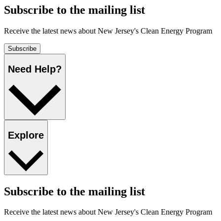
Subscribe to the mailing list​​​​‌ ‍ ​‍​‍‌‍ ‌ ​‍‌‍‍‌‌‍‌ ‌‍‍‌‌‍ ‍​‍​‍​ ‍‍​‍​‍‌ ​ ‌‍​‌‌‍ ‍‌‍‍‌‌ ‌​‌ ‍‌​‍ ‍‌‍‍‌‌‍ ​‍​‍​‍ ​​‍​‍‌‍‍​‌ ​‍‌‍‌‌‌‍‌‍​‍​‍​ ‍‍​‍​‍‌‍‍​‌ ‌​‌ ‌​‌ ​​​ ‍‍​‍ ​‍ ‌‍ ​‌‍ ‌‍​ ‌‍​‌‌‍ ​‌‍‍​‌‍ ‌ ​ ‌ ‌​​ ‍‍​ ​ ​ ​ ​ ​ ​ ​ ​‍ ‌‍‍‌‌‍ ‍‌ ‌​‌‍‌‌‌‍ ‍‌ ‌​​‍ ‌‍‌‌‌‍‌​‌‍‍‌‌ ‌​​‍ ‌‍ ‌‌‍ ‌‍‌​‌‍‌‌​ ‌‌ ​​‌ ​‍‌‍‌‌‌ ​ ‌‍‌‌‌‍ ‍‌ ‌​‌‍​‌‌ ‌​‌‍‍‌‌‍ ‌‍ ‍​ ‍ ‌‍‍‌‌‍‌​​ ‌‌ ​ ‌‍‍‌‌ ‌​‌‍‌‌‌​‌‍‌‍ ‌‍ ‌ ‌​‌‍‌‌‌ ​‍​ ‍ ‌ ‌​‌ ‍‌‌ ​​‌‍‌‌​ ‌‌‍‌‍‌‍ ‌‍ ‌ ‌​‌‍‌‌‌ ​‍​ ‍ ‌ ​​‌‍​‌‌ ‌​‌‍‍​​ ‌‌‍ ‍‌‍‌‌‌ ‌ ‌ ​ ‌‍ ​‌‍‌‌‌ ‌​‌ ‌​‌‍‌‌‌ ​‍​‍ ‍‌‍‍​‌‍‌‌‌‍​‌‌‍‌​‌‍‍‌‌‍ ‍‌‍‌ ​ ‌‍​‍‌‍​‌‌ ​ ‌‍‌‌‌‌‌‌‌ ​‍‌‍ ​​ ‌‌‍‍​‌ ‌​‌ ‌​‌ ​​​‍‌‌​ ​ ‌​​‌​‍‌‌​ ​‍‌​‌‍​‍‌‌​ ​‍‌​‌‍‌‍ ​‌‍ ‌‍​ ‌‍​‌‌‍ ​‌‍‍​‌‍ ‌ ​ ‌ ‌​​‍‌‌​ ​ ‌​​‌​ ​ ​ ​ ​ ​ ​ ​ ​‍‌‍‌‍‍‌‌‍‌​​ ‌‌ ​ ‌‍‍‌‌ ‌​‌‍‌‌‌​‌‍‌‍ ‌‍ ‌ ‌​‌‍‌‌‌ ​‍​‍‌‍‌ ‌​‌ ‍‌‌ ​​‌‍‌‌​ ‌‌‍‌‍‌‍ ‌‍ ‌ ‌​‌‍‌‌‌ ​‍​‍‌‍‌ ​​‌‍​‌‌ ‌​‌‍‍​​ ‌‌‍ ‍‌‍‌‌‌ ‌ ‌ ​ ‌‍ ​‌‍‌‌‌ ‌​‌ ‌​‌‍‌‌‌ ​‍​‍ ‍‌‍‍​‌‍‌‌‌‍​‌‌‍‌​‌‍‍‌‌‍ ‍‌‍‌ ​‍‌‍‌ ​​‌‍‌‌‌ ​‍‌ ​ ‌ ​​‌‍‌‌‌‍​ ‌ ‌​‌‍‍‌‌ ‌‍‌‍‌‌​ ‌‌ ​​‌ ‌‌‌‍​‍‌‍ ​‌‍‍‌‌ ​ ‌‍‍​‌‍‌‌‌‍‌​​‍​‍‌ ‌
Receive the latest news about New Jersey's Clean Energy Program​​​​‌ ‍ ​‍​‍‌‍ ‌ ​‍‌‍‍‌‌‍‌ ‌‍‍‌‌‍ ‍​‍​‍​ ‍‍​‍​‍‌ ​ ‌‍​‌‌‍ ‍‌‍‍‌‌ ‌​‌ ‍‌​‍ ‍‌‍‍‌‌‍ ​‍​‍​‍ ​​‍​‍‌‍‍​‌ ​‍‌‍‌‌‌‍‌‍​‍​‍​ ‍‍​‍​‍‌‍‍​‌ ‌​‌ ‌​‌ ​​​ ‍‍​‍ ​‍ ‌‍ ​‌‍ ‌‍​ ‌‍​‌‌‍ ​‌‍‍​‌‍ ‌ ​ ‌ ‌​​ ‍‍​ ​ ​ ​ ​ ​ ​ ​ ​‍ ‌‍‍‌‌‍ ‍‌ ‌​‌‍‌‌‌‍ ‍‌ ‌​​‍ ‌‍‌‌‌‍‌​‌‍‍‌‌ ‌​​‍ ‌‍ ‌‌‍ ‌‍‌​‌‍‌‌​ ‌‌ ​​‌ ​‍‌‍‌‌‌ ​ ‌‍‌‌‌‍ ‍‌ ‌​‌‍​‌‌ ‌​‌‍‍‌‌‍ ‌‍ ‍​ ‍ ‌‍‍‌‌‍‌​​ ‌‌ ​ ‌‍‍‌‌ ‌​‌‍‌‌‌​‌‍‌‍ ‌‍ ‌ ‌​‌‍‌‌‌ ​‍​ ‍ ‌ ‌​‌ ‍‌‌ ​​‌‍‌‌​ ‌‌‍‌‍‌‍ ‌‍ ‌ ‌​‌‍‌‌‌ ​‍​ ‍ ‌ ​​‌‍​‌‌ ‌​‌‍‍​​ ‌‌‍ ‍‌‍‌‌‌ ‌ ‌ ​ ‌‍ ​‌‍‌‌‌ ‌​‌ ‌​‌‍‌‌‌ ​‍​‍ ‍‌ ‌​‌‍‌‌‌ ‍​‌ ‌​​ ‌‍​‍‌‍​‌‌ ​ ‌‍‌‌‌‌‌‌‌ ​‍‌‍ ​​ ‌‌‍‍​‌ ‌​‌ ‌​‌ ​​​‍‌‌​ ​ ‌​​‌​‍‌‌​ ​‍‌​‌‍​‍‌‌​ ​‍‌​‌‍‌‍ ​‌‍ ‌‍​ ‌‍​‌‌‍ ​‌‍‍​‌‍ ‌ ​ ‌ ‌​​‍‌‌​ ​ ‌​​‌​ ​ ​ ​ ​ ​ ​ ​ ​‍‌‍‌‍‍‌‌‍‌​​ ‌‌ ​ ‌‍‍‌‌ ‌​‌‍‌‌‌​‌‍‌‍ ‌‍ ‌ ‌​‌‍‌‌‌ ​‍​‍‌‍‌ ‌​‌ ‍‌‌ ​​‌‍‌‌​ ‌‌‍‌‍‌‍ ‌‍ ‌ ‌​‌‍‌‌‌ ​‍​‍‌‍‌ ​​‌‍​‌‌ ‌​‌‍‍​​ ‌‌‍ ‍‌‍‌‌‌ ‌ ‌ ​ ‌‍ ​‌‍‌‌‌ ‌​‌ ‌​‌‍‌‌‌ ​‍​‍ ‍‌ ‌​‌‍‌‌‌ ‍​‌ ‌​​‍‌‍‌ ​​‌‍‌‌‌ ​‍‌ ​ ‌ ​​‌‍‌‌‌‍​ ‌ ‌​‌‍‍‌‌ ‌‍‌‍‌‌​ ‌‌ ​​‌ ‌‌‌‍​‍‌‍ ​‌‍‍‌‌ ​ ‌‍‍​‌‍‌‌‌‍‌​​‍​‍‌ ‌
Subscribe​​​​‌ ‍ ​‍​‍‌‍ ‌ ​‍‌‍‍‌‌‍‌ ‌‍‍‌‌‍ ‍​‍​‍​ ‍‍​‍​‍‌ ​ ‌‍​‌‌‍ ‍‌‍‍‌‌ ‌​‌ ‍‌​‍ ‍‌‍‍‌‌‍ ​‍​‍​‍ ​​‍​‍‌‍‍​‌ ​‍‌‍‌‌‌‍‌‍​‍​‍​ ‍‍​‍​‍‌‍‍​‌ ‌​‌ ‌​‌ ​​​ ‍‍​‍ ​‍ ‌‍ ​‌‍ ‌‍​ ‌‍​‌‌‍ ​‌‍‍​‌‍ ‌ ​ ‌ ‌​​ ‍‍​ ​ ​ ​ ​ ​ ​ ​ ​‍ ‌‍‍‌‌‍ ‍‌ ‌​‌‍‌‌‌‍ ‍‌ ‌​​‍ ‌‍‌‌‌‍‌​‌‍‍‌‌ ‌​​‍ ‌‍ ‌‌‍ ‌‍‌​‌‍‌‌​ ‌‌ ​​‌ ​‍‌‍‌‌‌ ​ ‌‍‌‌‌‍ ‍‌ ‌​‌‍​‌‌ ‌​‌‍‍‌‌‍ ‌‍ ‍​ ‍ ‌‍‍‌‌‍‌​​ ‌‌ ​ ‌‍‍‌‌ ‌​‌‍‌‌‌​‌‍‌‍ ‌‍ ‌ ‌​‌‍‌‌‌ ​‍​ ‍ ‌ ‌​‌ ‍‌‌ ​​‌‍‌‌​ ‌‌‍‌‍‌‍ ‌‍ ‌ ‌​‌‍‌‌‌ ​‍​ ‍ ‌ ​​‌‍​‌‌ ‌​‌‍‍​​ ‌‌‍ ‍‌‍‌‌‌ ‌ ‌ ​ ‌‍ ​‌‍‌‌‌ ‌​‌ ‌​‌‍‌‌‌ ​‍​‍ ‍‌‍​‍‌ ‌​‌‍ ‍​ ‌‍​‍‌‍​‌‌ ​ ‌‍‌‌‌‌‌‌‌ ​‍‌‍ ​​ ‌‌‍‍​‌ ‌​‌ ‌​‌ ​​​‍‌‌​ ​ ‌​​‌​‍‌‌​ ​‍‌​‌‍​‍‌‌​ ​‍‌​‌‍‌‍ ​‌‍ ‌‍​ ‌‍​‌‌‍ ​‌‍‍​‌‍ ‌ ​ ‌ ‌​​‍‌‌​ ​ ‌​​‌​ ​ ​ ​ ​ ​ ​ ​ ​‍‌‍‌‍‍‌‌‍‌​​ ‌‌ ​ ‌‍‍‌‌ ‌​‌‍‌‌‌​‌‍‌‍ ‌‍ ‌ ‌​‌‍‌‌‌ ​‍​‍‌‍‌ ‌​‌ ‍‌‌ ​​‌‍‌‌​ ‌‌‍‌‍‌‍ ‌‍ ‌ ‌​‌‍‌‌‌ ​‍​‍‌‍‌ ​​‌‍​‌‌ ‌​‌‍‍​​ ‌‌‍ ‍‌‍‌‌‌ ‌ ‌ ​ ‌‍ ​‌‍‌‌‌ ‌​‌ ‌​‌‍‌‌‌ ​‍​‍ ‍‌‍​‍‌ ‌​‌‍ ‍​‍‌‍‌ ​​‌‍‌‌‌ ​‍‌ ​ ‌ ​​‌‍‌‌‌‍​ ‌ ‌​‌‍‍‌‌ ‌‍‌‍‌‌​ ‌‌ ​​‌ ‌‌‌‍​‍‌‍ ​‌‍‍‌‌ ​ ‌‍‍​‌‍‌‌‌‍‌​​‍​‍‌ ‌
Need Help?​​​​‌ ‍ ​‍​‍‌‍ ‌ ​‍‌‍‍‌‌‍‌ ‌‍‍‌‌‍ ‍​‍​‍​ ‍‍​‍​‍‌ ​ ‌‍​‌‌‍ ‍‌‍‍‌‌ ‌​‌ ‍‌​‍ ‍‌‍‍‌‌‍ ​‍​‍​‍ ​​‍​‍‌‍‍​‌ ​‍‌‍‌‌‌‍‌‍​‍​‍​ ‍‍​‍​‍‌‍‍​‌ ‌​‌ ‌​‌ ​​​ ‍‍​‍ ​‍ ‌‍ ​‌‍ ‌‍​ ‌‍​‌‌‍ ​‌‍‍​‌‍ ‌ ​ ‌ ‌​​ ‍‍​ ​ ​ ​ ​ ​ ​ ​ ​‍ ‌‍‍‌‌‍ ‍‌ ‌​‌‍‌‌‌‍ ‍‌ ‌​​‍ ‌‍‌‌‌‍‌​‌‍‍‌‌ ‌​​‍ ‌‍ ‌‌‍ ‌‍‌​‌‍‌‌​ ‌‌ ​​‌ ​‍‌‍‌‌‌ ​ ‌‍‌‌‌‍ ‍‌ ‌​‌‍​‌‌ ‌​‌‍‍‌‌‍ ‌‍ ‍​ ‍ ‌‍‍‌‌‍‌​​ ‌‌ ​ ‌‍‍‌‌ ‌​‌‍‌‌‌​‌‍‌‍ ‌‍ ‌ ‌​‌‍‌‌‌ ​‍​ ‍ ‌ ‌​‌ ‍‌‌ ​​‌‍‌‌​ ‌‌‍‌‍‌‍ ‌‍ ‌ ‌​‌‍‌‌‌ ​‍​ ‍ ‌ ​​‌‍​‌‌ ‌​‌‍‍​​ ‌‌‍ ‌‌‍‌‌‌‍ ‍‌ ‌‌‌ ​ ​‍‌‌​ ‌‌‌​​‍‌‌ ‌‍‍ ‌‍‌‌‌ ‍‌​‍‌‌​ ​ ‌​‌​​‍‌‌​ ​ ‌​‌​​‍‌‌​ ​‍​ ​‍‌‍‌‌‌‍‌‍​ ​‌​ ‌ ​ ​‌‌‍​ ‌‍‌‌‌‍​‌​ ‍‌‌‍‌​​ ​‍‌‍​ ​‍‌‌​ ​‍​ ​‍​‍‌‌​ ‌‌‌​‌​​‍ ‍‌‍‍​‌‍‌‌‌‍​‌‌‍‌​‌‍‍‌‌‍ ‍‌‍‌ ​ ‌‍​‍‌‍​‌‌ ​ ‌‍‌‌‌‌‌‌‌ ​‍‌‍ ​​ ‌‌‍‍​‌ ‌​‌ ‌​‌ ​​​‍‌‌​ ​ ‌​​‌​‍‌‌​ ​‍‌​‌‍​‍‌‌​ ​‍‌​‌‍‌‍ ​‌‍ ‌‍​ ‌‍​‌‌‍ ​‌‍‍​‌‍ ‌ ​ ‌ ‌​​‍‌‌​ ​ ‌​​‌​ ​ ​ ​ ​ ​ ​ ​ ​‍‌‍‌‍‍‌‌‍‌​​ ‌‌ ​ ‌‍‍‌‌ ‌​‌‍‌‌‌​‌‍‌‍ ‌‍ ‌ ‌​‌‍‌‌‌ ​‍​‍‌‍‌ ‌​‌ ‍‌‌ ​​‌‍‌‌​ ‌‌‍‌‍‌‍ ‌‍ ‌ ‌​‌‍‌‌‌ ​‍​‍‌‍‌ ​​‌‍​‌‌ ‌​‌‍‍​​ ‌‌‍ ‌‌‍‌‌‌‍ ‍‌ ‌‌‌ ​ ​‍‌‌​ ‌‌‌​​‍‌‌ ‌‍‍ ‌‍‌‌‌ ‍‌​‍‌‌​ ​ ‌​‌​​‍‌‌​ ​ ‌​‌​​‍‌‌​ ​‍​ ​‍‌‍‌‌‌‍‌‍​ ​‌​ ‌ ​ ​‌‌‍​ ‌‍‌‌‌‍​‌​ ‍‌‌‍‌​​ ​‍‌‍​ ​‍‌‌​ ​‍​ ​‍​‍‌‌​ ‌‌‌​‌​​‍ ‍‌‍‍​‌‍‌‌‌‍​‌‌‍‌​‌‍‍‌‌‍ ‍‌‍‌ ​‍‌‍‌ ​​‌‍‌‌‌ ​‍‌ ​ ‌ ​​‌‍‌‌‌‍​ ‌ ‌​‌‍‍‌‌ ‌‍‌‍‌‌​ ‌‌ ​​‌ ‌‌‌‍​‍‌‍ ​‌‍‍‌‌ ​ ‌‍‍​‌‍‌‌‌‍‌​​‍​‍‌ ‌
Explore​​​​‌ ‍ ​‍​‍‌‍ ‌ ​‍‌‍‍‌‌‍‌ ‌‍‍‌‌‍ ‍​‍​‍​ ‍‍​‍​‍‌ ​ ‌‍​‌‌‍ ‍‌‍‍‌‌ ‌​‌ ‍‌​‍ ‍‌‍‍‌‌‍ ​‍​‍​‍ ​​‍​‍‌‍‍​‌ ​‍‌‍‌‌‌‍‌‍​‍​‍​ ‍‍​‍​‍‌‍‍​‌ ‌​‌ ‌​‌ ​​​ ‍‍​‍ ​‍ ‌‍ ​‌‍ ‌‍​ ‌‍​‌‌‍ ​‌‍‍​‌‍ ‌ ​ ‌ ‌​​ ‍‍​ ​ ​ ​ ​ ​ ​ ​ ​‍ ‌‍‍‌‌‍ ‍‌ ‌​‌‍‌‌‌‍ ‍‌ ‌​​‍ ‌‍‌‌‌‍‌​‌‍‍‌‌ ‌​​‍ ‌‍ ‌‌‍ ‌‍‌​‌‍‌‌​ ‌‌ ​​‌ ​‍‌‍‌‌‌ ​ ‌‍‌‌‌‍ ‍‌ ‌​‌‍​‌‌ ‌​‌‍‍‌‌‍ ‌‍ ‍​ ‍ ‌‍‍‌‌‍‌​​ ‌‌ ​ ‌‍‍‌‌ ‌​‌‍‌‌‌​‌‍‌‍ ‌‍ ‌ ‌​‌‍‌‌‌ ​‍​ ‍ ‌ ‌​‌ ‍‌‌ ​​‌‍‌‌​ ‌‌‍‌‍‌‍ ‌‍ ‌ ‌​‌‍‌‌‌ ​‍​ ‍ ‌ ​​‌‍​‌‌ ‌​‌‍‍​​ ‌‌‍ ‌‌‍‌‌‌‍ ‍‌ ‌‌‌ ​ ​‍‌‌​ ‌‌‌​​‍‌‌ ‌‍‍ ‌‍‌‌‌ ‍‌​‍‌‌​ ​ ‌​‌​​‍‌‌​ ​ ‌​‌​​‍‌‌​ ​‍​ ​‍‌‍​‌​ ‍‌‌‍‌‍​ ​​‌‍‌​​ ​​​ ‌​​ ​​​ ​ ​ ​‌​ ‌‍​ ‌ ​‍‌‌​ ​‍​ ​‍​‍‌‌​ ‌‌‌​‌​​‍ ‍‌‍‍​‌‍‌‌‌‍​‌‌‍‌​‌‍‍‌‌‍ ‍‌‍‌ ​ ‌‍​‍‌‍​‌‌ ​ ‌‍‌‌‌‌‌‌‌ ​‍‌‍ ​​ ‌‌‍‍​‌ ‌​‌ ‌​‌ ​​​‍‌‌​ ​ ‌​​‌​‍‌‌​ ​‍‌​‌‍​‍‌‌​ ​‍‌​‌‍‌‍ ​‌‍ ‌‍​ ‌‍​‌‌‍ ​‌‍‍​‌‍ ‌ ​ ‌ ‌​​‍‌‌​ ​ ‌​​‌​ ​ ​ ​ ​ ​ ​ ​ ​‍‌‍‌‍‍‌‌‍‌​​ ‌‌ ​ ‌‍‍‌‌ ‌​‌‍‌‌‌​‌‍‌‍ ‌‍ ‌ ‌​‌‍‌‌‌ ​‍​‍‌‍‌ ‌​‌ ‍‌‌ ​​‌‍‌‌​ ‌‌‍‌‍‌‍ ‌‍ ‌ ‌​‌‍‌‌‌ ​‍​‍‌‍‌ ​​‌‍​‌‌ ‌​‌‍‍​​ ‌‌‍ ‌‌‍‌‌‌‍ ‍‌ ‌‌‌ ​ ​‍‌‌​ ‌‌‌​​‍‌‌ ‌‍‍ ‌‍‌‌‌ ‍‌​‍‌‌​ ​ ‌​‌​​‍‌‌​ ​ ‌​‌​​‍‌‌​ ​‍​ ​‍‌‍​‌​ ‍‌‌‍‌‍​ ​​‌‍‌​​ ​​​ ‌​​ ​​​ ​ ​ ​‌​ ‌‍​ ‌ ​‍‌‌​ ​‍​ ​‍​‍‌‌​ ‌‌‌​‌​​‍ ‍‌‍‍​‌‍‌‌‌‍​‌‌‍‌​‌‍‍‌‌‍ ‍‌‍‌ ​‍‌‍‌ ​​‌‍‌‌‌ ​‍‌ ​ ‌ ​​‌‍‌‌‌‍​ ‌ ‌​‌‍‍‌‌ ‌‍‌‍‌‌​ ‌‌ ​​‌ ‌‌‌‍​‍‌‍ ​‌‍‍‌‌ ​ ‌‍‍​‌‍‌‌‌‍‌​​‍​‍‌ ‌
Subscribe to the mailing list​​​​‌ ‍ ​‍​‍‌‍ ‌ ​‍‌‍‍‌‌‍‌ ‌‍‍‌‌‍ ‍​‍​‍​ ‍‍​‍​‍‌ ​ ‌‍​‌‌‍ ‍‌‍‍‌‌ ‌​‌ ‍‌​‍ ‍‌‍‍‌‌‍ ​‍​‍​‍ ​​‍​‍‌‍‍​‌ ​‍‌‍‌‌‌‍‌‍​‍​‍​ ‍‍​‍​‍‌‍‍​‌ ‌​‌ ‌​‌ ​​​ ‍‍​‍ ​‍ ‌‍ ​‌‍ ‌‍​ ‌‍​‌‌‍ ​‌‍‍​‌‍ ‌ ​ ‌ ‌​​ ‍‍​ ​ ​ ​ ​ ​ ​ ​ ​‍ ‌‍‍‌‌‍ ‍‌ ‌​‌‍‌‌‌‍ ‍‌ ‌​​‍ ‌‍‌‌‌‍‌​‌‍‍‌‌ ‌​​‍ ‌‍ ‌‌‍ ‌‍‌​‌‍‌‌​ ‌‌ ​​‌ ​‍‌‍‌‌‌ ​ ‌‍‌‌‌‍ ‍‌ ‌​‌‍​‌‌ ‌​‌‍‍‌‌‍ ‌‍ ‍​ ‍ ‌‍‍‌‌‍‌​​ ‌‌ ​ ‌‍‍‌‌ ‌​‌‍‌‌‌​‌‍‌‍ ‌‍ ‌ ‌​‌‍‌‌‌ ​‍​ ‍ ‌ ‌​‌ ‍‌‌ ​​‌‍‌‌​ ‌‌‍‌‍‌‍ ‌‍ ‌ ‌​‌‍‌‌‌ ​‍​ ‍ ‌ ​​‌‍​‌‌ ‌​‌‍‍​​ ‌‌‍ ‍‌‍‌‌‌ ‌ ‌ ​ ‌‍ ​‌‍‌‌‌ ‌​‌ ‌​‌‍‌‌‌ ​‍​‍ ‍‌‍‍​‌‍‌‌‌‍​‌‌‍‌​‌‍‍‌‌‍ ‍‌‍‌ ​ ‌‍​‍‌‍​‌‌ ​ ‌‍‌‌‌‌‌‌‌ ​‍‌‍ ​​ ‌‌‍‍​‌ ‌​‌ ‌​‌ ​​​‍‌‌​ ​ ‌​​‌​‍‌‌​ ​‍‌​‌‍​‍‌‌​ ​‍‌​‌‍‌‍ ​‌‍ ‌‍​ ‌‍​‌‌‍ ​‌‍‍​‌‍ ‌ ​ ‌ ‌​​‍‌‌​ ​ ‌​​‌​ ​ ​ ​ ​ ​ ​ ​ ​‍‌‍‌‍‍‌‌‍‌​​ ‌‌ ​ ‌‍‍‌‌ ‌​‌‍‌‌‌​‌‍‌‍ ‌‍ ‌ ‌​‌‍‌‌‌ ​‍​‍‌‍‌ ‌​‌ ‍‌‌ ​​‌‍‌‌​ ‌‌‍‌‍‌‍ ‌‍ ‌ ‌​‌‍‌‌‌ ​‍​‍‌‍‌ ​​‌‍​‌‌ ‌​‌‍‍​​ ‌‌‍ ‍‌‍‌‌‌ ‌ ‌ ​ ‌‍ ​‌‍‌‌‌ ‌​‌ ‌​‌‍‌‌‌ ​‍​‍ ‍‌‍‍​‌‍‌‌‌‍​‌‌‍‌​‌‍‍‌‌‍ ‍‌‍‌ ​‍‌‍‌ ​​‌‍‌‌‌ ​‍‌ ​ ‌ ​​‌‍‌‌‌‍​ ‌ ‌​‌‍‍‌‌ ‌‍‌‍‌‌​ ‌‌ ​​‌ ‌‌‌‍​‍‌‍ ​‌‍‍‌‌ ​ ‌‍‍​‌‍‌‌‌‍‌​​‍​‍‌ ‌
Receive the latest news about New Jersey's Clean Energy Program​​​​‌ ‍ ​‍​‍‌‍ ‌ ​‍‌‍‍‌‌‍‌ ‌‍‍‌‌‍ ‍​‍​‍​ ‍‍​‍​‍‌ ​ ‌‍​‌‌‍ ‍‌‍‍‌‌ ‌​‌ ‍‌​‍ ‍‌‍‍‌‌‍ ​‍​‍​‍ ​​‍​‍‌‍‍​‌ ​‍‌‍‌‌‌‍‌‍​‍​‍​ ‍‍​‍​‍‌‍‍​‌ ‌​‌ ‌​‌ ​​​ ‍‍​‍ ​‍ ‌‍ ​‌‍ ‌‍​ ‌‍​‌‌‍ ​‌‍‍​‌‍ ‌ ​ ‌ ‌​​ ‍‍​ ​ ​ ​ ​ ​ ​ ​ ​‍ ‌‍‍‌‌‍ ‍‌ ‌​‌‍‌‌‌‍ ‍‌ ‌​​‍ ‌‍‌‌‌‍‌​‌‍‍‌‌ ‌​​‍ ‌‍ ‌‌‍ ‌‍‌​‌‍‌‌​ ‌‌ ​​‌ ​‍‌‍‌‌‌ ​ ‌‍‌‌‌‍ ‍‌ ‌​‌‍​‌‌ ‌​‌‍‍‌‌‍ ‌‍ ‍​ ‍ ‌‍‍‌‌‍‌​​ ‌‌ ​ ‌‍‍‌‌ ‌​‌‍‌‌‌​‌‍‌‍ ‌‍ ‌ ‌​‌‍‌‌‌ ​‍​ ‍ ‌ ‌​‌ ‍‌‌ ​​‌‍‌‌​ ‌‌‍‌‍‌‍ ‌‍ ‌ ‌​‌‍‌‌‌ ​‍​ ‍ ‌ ​​‌‍​‌‌ ‌​‌‍‍​​ ‌‌‍ ‍‌‍‌‌‌ ‌ ‌ ​ ‌‍ ​‌‍‌‌‌ ‌​‌ ‌​‌‍‌‌‌ ​‍​‍ ‍‌ ‌​‌‍‌‌‌ ‍​‌ ‌​​ ‌‍​‍‌‍​‌‌ ​ ‌‍‌‌‌‌‌‌‌ ​‍‌‍ ​​ ‌‌‍‍​‌ ‌​‌ ‌​‌ ​​​‍‌‌​ ​ ‌​​‌​‍‌‌​ ​‍‌​‌‍​‍‌‌​ ​‍‌​‌‍‌‍ ​‌‍ ‌‍​ ‌‍​‌‌‍ ​‌‍‍​‌‍ ‌ ​ ‌ ‌​​‍‌‌​ ​ ‌​​‌​ ​ ​ ​ ​ ​ ​ ​ ​‍‌‍‌‍‍‌‌‍‌​​ ‌‌ ​ ‌‍‍‌‌ ‌​‌‍‌‌‌​‌‍‌‍ ‌‍ ‌ ‌​‌‍‌‌‌ ​‍​‍‌‍‌ ‌​‌ ‍‌‌ ​​‌‍‌‌​ ‌‌‍‌‍‌‍ ‌‍ ‌ ‌​‌‍‌‌‌ ​‍​‍‌‍‌ ​​‌‍​‌‌ ‌​‌‍‍​​ ‌‌‍ ‍‌‍‌‌‌ ‌ ‌ ​ ‌‍ ​‌‍‌‌‌ ‌​‌ ‌​‌‍‌‌‌ ​‍​‍ ‍‌ ‌​‌‍‌‌‌ ‍​‌ ‌​​‍‌‍‌ ​​‌‍‌‌‌ ​‍‌ ​ ‌ ​​‌‍‌‌‌‍​ ‌ ‌​‌‍‍‌‌ ‌‍‌‍‌‌​ ‌‌ ​​‌ ‌‌‌‍​‍‌‍ ​‌‍‍‌‌ ​ ‌‍‍​‌‍‌‌‌‍‌​​‍​‍‌ ‌