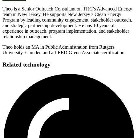
Theo is a Senior Outreach Consultant on TRC’s Advanced Energy
team in New Jersey. He supports New Jersey’s Clean Energy
Program by leading community engagement, stakeholder outreach,
and strategic partnership development. He has 10 years of
experience in outreach, program implementation, and stakeholder
relationship management. ​​​​‌ ‍ ​‍​‍‌‍ ‌ ​‍‌‍‍‌‌‍‌ ‌‍‍‌‌‍ ‍​‍​‍​ ‍‍​‍​‍‌ ​ ‌‍​‌‌‍ ‍‌‍‍‌‌ ‌​‌ ‍‌​‍ ‍‌‍‍‌‌‍ ​‍​‍​‍ ​​‍​‍‌‍‍​‌ ​‍‌‍‌‌‌‍‌‍​‍​‍​ ‍‍​‍​‍‌‍‍​‌ ‌​‌ ‌​‌ ​​​ ‍‍​‍ ​‍ ‌‍ ​‌‍ ‌‍​ ‌‍​‌‌‍ ​‌‍‍​‌‍ ‌ ​ ‌ ‌​​ ‍‍​ ​ ​ ​ ​ ​ ​ ​ ​‍ ‌‍‍‌‌‍ ‍‌ ‌​‌‍‌‌‌‍ ‍‌ ‌​​‍ ‌‍‌‌‌‍‌​‌‍‍‌‌ ‌​​‍ ‌‍ ‌‌‍ ‌‍‌​‌‍‌‌​ ‌‌ ​​‌ ​‍‌‍‌‌‌ ​ ‌‍‌‌‌‍ ‍‌ ‌​‌‍​‌‌ ‌​‌‍‍‌‌‍ ‌‍ ‍​ ‍ ‌‍‍‌‌‍‌​​ ‌​ ‌ ​ ‌‌​ ‌‌‌‍​ ​ ​ ​ ‌ ​ ‍​​ ‌​​‍ ‌‌‍​ ​ ‍​​ ‌​‌‍‌‍​‍ ‌​ ‌​‌‍‌‍​ ​‌‌‍‌​​‍ ‌​ ‍​​ ‌‌‌‍​‌‌‍​ ​‍ ‌‌‍‌​​ ‍​​ ​​‌‍​‌‌‍‌‌​ ‍‌​ ‌‌​ ​​​ ​‌‌‍​ ​ ​​‌‍​ ​ ‍ ‌ ‌​‌ ‍‌‌ ​​‌‍‌‌​ ‌‌‍‌‌‌ ‌‍‌‍‌‌‌‍ ‍‌ ‌​​ ‍ ‌ ​​‌‍​‌‌ ‌​‌‍‍​​ ‌‌ ​ ‌‍‍‌‌‍‌​‌‍‌‌‌‍​‍‌‍​‌‌ ​‍​‍‌‌​ ‌‌‌​​‍‌‌ ‌‍‍ ‌‍‌‌‌ ‍‌​‍‌‌​ ​ ‌​‌​​‍‌‌​ ​ ‌​‌​​‍‌‌​ ​‍​ ​‍‌‍​‌​ ​‌​ ‌‍‌‍‌​‌‍‌‌​ ‍‌​ ‍​​ ‌​​ ‌‌​ ​‌‌‍​‍‌‍‌‍​‍‌‌​ ​‍​ ​‍​‍‌‌​ ‌‌‌​‌​​‍ ‍‌‍​ ‌‍ ‌‍ ‍‌ ‌​‌‍‌‌‌‍ ‍‌ ‌​​‍‌‌​ ‌‌‌​​‍‌‌ ‌‍‍ ‌‍‌‌‌ ‍‌​‍‌‌​ ​ ‌​‌​​‍‌‌​ ​ ‌​‌​​‍‌‌​ ​‍​ ​‍‌‍​ ‌‍‌​​ ‌ ​ ​‌​ ‍‌‌‍‌‌‌‍​‍​ ‌​​ ‌​‌‍‌‍‌‍​‌​ ‌ ​‍‌‌​ ​‍​ ​‍​‍‌‌​ ‌‌‌​‌​​‍ ‍‌‍​ ‌‍‍​‌‍‍‌‌‍ ​‌‍‌​‌ ​‍‌‍‌‌‌‍ ‍​‍‌‌​ ‌‌‌​​‍‌‌ ‌‍‍ ‌‍‌‌‌ ‍‌​‍‌‌​ ​ ‌​‌​​‍‌‌​ ​ ‌​‌​​‍‌‌​ ​‍​ ​‍​ ‌‌​ ​‍​ ​​​ ​‌​ ‌‌​ ‍​‌‍‌‌‌‍​‍​ ​​​ ​​‌‍‌​‌‍‌​​‍‌‌​ ​‍​ ​‍​‍‌‌​ ‌‌‌​‌​​‍ ‍‌ ‌​‌‍‌‌‌ ‍​‌ ‌​​ ‌‍​‍‌‍​‌‌ ​ ‌‍‌‌‌‌‌‌‌ ​‍‌‍ ​​ ‌‌‍‍​‌ ‌​‌ ‌​‌ ​​​‍‌‌​ ​ ‌​​‌​‍‌‌​ ​‍‌​‌‍​‍‌‌​ ​‍‌​‌‍‌‍ ​‌‍ ‌‍​ ‌‍​‌‌‍ ​‌‍‍​‌‍ ‌ ​ ‌ ‌​​‍‌‌​ ​ ‌​​‌​ ​ ​ ​ ​ ​ ​ ​ ​‍‌‍‌‍‍‌‌‍‌​​ ‌​ ‌ ​ ‌‌​ ‌‌‌‍​ ​ ​ ​ ‌ ​ ‍​​ ‌​​‍ ‌‌‍​ ​ ‍​​ ‌​‌‍‌‍​‍ ‌​ ‌​‌‍‌‍​ ​‌‌‍‌​​‍ ‌​ ‍​​ ‌‌‌‍​‌‌‍​ ​‍ ‌‌‍‌​​ ‍​​ ​​‌‍​‌‌‍‌‌​ ‍‌​ ‌‌​ ​​​ ​‌‌‍​ ​ ​​‌‍​ ​‍‌‍‌ ‌​‌ ‍‌‌ ​​‌‍‌‌​ ‌‌‍‌‌‌ ‌‍‌‍‌‌‌‍ ‍‌ ‌​​‍‌‍‌ ​​‌‍​‌‌ ‌​‌‍‍​​ ‌‌ ​ ‌‍‍‌‌‍‌​‌‍‌‌‌‍​‍‌‍​‌‌ ​‍​‍‌‌​ ‌‌‌​​‍‌‌ ‌‍‍ ‌‍‌‌‌ ‍‌​‍‌‌​ ​ ‌​‌​​‍‌‌​ ​ ‌​‌​​‍‌‌​ ​‍​ ​‍‌‍​‌​ ​‌​ ‌‍‌‍‌​‌‍‌‌​ ‍‌​ ‍​​ ‌​​ ‌‌​ ​‌‌‍​‍‌‍‌‍​‍‌‌​ ​‍​ ​‍​‍‌‌​ ‌‌‌​‌​​‍ ‍‌‍​ ‌‍ ‌‍ ‍‌ ‌​‌‍‌‌‌‍ ‍‌ ‌​​‍‌‌​ ‌‌‌​​‍‌‌ ‌‍‍ ‌‍‌‌‌ ‍‌​‍‌‌​ ​ ‌​‌​​‍‌‌​ ​ ‌​‌​​‍‌‌​ ​‍​ ​‍‌‍​ ‌‍‌​​ ‌ ​ ​‌​ ‍‌‌‍‌‌‌‍​‍​ ‌​​ ‌​‌‍‌‍‌‍​‌​ ‌ ​‍‌‌​ ​‍​ ​‍​‍‌‌​ ‌‌‌​‌​​‍ ‍‌‍​ ‌‍‍​‌‍‍‌‌‍ ​‌‍‌​‌ ​‍‌‍‌‌‌‍ ‍​‍‌‌​ ‌‌‌​​‍‌‌ ‌‍‍ ‌‍‌‌‌ ‍‌​‍‌‌​ ​ ‌​‌​​‍‌‌​ ​ ‌​‌​​‍‌‌​ ​‍​ ​‍​ ‌‌​ ​‍​ ​​​ ​‌​ ‌‌​ ‍​‌‍‌‌‌‍​‍​ ​​​ ​​‌‍‌​‌‍‌​​‍‌‌​ ​‍​ ​‍​‍‌‌​ ‌‌‌​‌​​‍ ‍‌ ‌​‌‍‌‌‌ ‍​‌ ‌​​‍‌‍‌ ​​‌‍‌‌‌ ​‍‌ ​ ‌ ​​‌‍‌‌‌‍​ ‌ ‌​‌‍‍‌‌ ‌‍‌‍‌‌​ ‌‌ ​​‌ ‌‌‌‍​‍‌‍ ​‌‍‍‌‌ ​ ‌‍‍​‌‍‌‌‌‍‌​​‍​‍‌ ‌
Theo holds an MA in Public Administration from Rutgers
University–Camden and a LEED Green Associate certification.​​​​‌ ‍ ​‍​‍‌‍ ‌ ​‍‌‍‍‌‌‍‌ ‌‍‍‌‌‍ ‍​‍​‍​ ‍‍​‍​‍‌ ​ ‌‍​‌‌‍ ‍‌‍‍‌‌ ‌​‌ ‍‌​‍ ‍‌‍‍‌‌‍ ​‍​‍​‍ ​​‍​‍‌‍‍​‌ ​‍‌‍‌‌‌‍‌‍​‍​‍​ ‍‍​‍​‍‌‍‍​‌ ‌​‌ ‌​‌ ​​​ ‍‍​‍ ​‍ ‌‍ ​‌‍ ‌‍​ ‌‍​‌‌‍ ​‌‍‍​‌‍ ‌ ​ ‌ ‌​​ ‍‍​ ​ ​ ​ ​ ​ ​ ​ ​‍ ‌‍‍‌‌‍ ‍‌ ‌​‌‍‌‌‌‍ ‍‌ ‌​​‍ ‌‍‌‌‌‍‌​‌‍‍‌‌ ‌​​‍ ‌‍ ‌‌‍ ‌‍‌​‌‍‌‌​ ‌‌ ​​‌ ​‍‌‍‌‌‌ ​ ‌‍‌‌‌‍ ‍‌ ‌​‌‍​‌‌ ‌​‌‍‍‌‌‍ ‌‍ ‍​ ‍ ‌‍‍‌‌‍‌​​ ‌​ ‌ ​ ‌‌​ ‌‌‌‍​ ​ ​ ​ ‌ ​ ‍​​ ‌​​‍ ‌‌‍​ ​ ‍​​ ‌​‌‍‌‍​‍ ‌​ ‌​‌‍‌‍​ ​‌‌‍‌​​‍ ‌​ ‍​​ ‌‌‌‍​‌‌‍​ ​‍ ‌‌‍‌​​ ‍​​ ​​‌‍​‌‌‍‌‌​ ‍‌​ ‌‌​ ​​​ ​‌‌‍​ ​ ​​‌‍​ ​ ‍ ‌ ‌​‌ ‍‌‌ ​​‌‍‌‌​ ‌‌‍‌‌‌ ‌‍‌‍‌‌‌‍ ‍‌ ‌​​ ‍ ‌ ​​‌‍​‌‌ ‌​‌‍‍​​ ‌‌ ​ ‌‍‍‌‌‍‌​‌‍‌‌‌‍​‍‌‍​‌‌ ​‍​‍‌‌​ ‌‌‌​​‍‌‌ ‌‍‍ ‌‍‌‌‌ ‍‌​‍‌‌​ ​ ‌​‌​​‍‌‌​ ​ ‌​‌​​‍‌‌​ ​‍​ ​‍‌‍​‌​ ​‌​ ‌‍‌‍‌​‌‍‌‌​ ‍‌​ ‍​​ ‌​​ ‌‌​ ​‌‌‍​‍‌‍‌‍​‍‌‌​ ​‍​ ​‍​‍‌‌​ ‌‌‌​‌​​‍ ‍‌‍​ ‌‍ ‌‍ ‍‌ ‌​‌‍‌‌‌‍ ‍‌ ‌​​‍‌‌​ ‌‌‌​​‍‌‌ ‌‍‍ ‌‍‌‌‌ ‍‌​‍‌‌​ ​ ‌​‌​​‍‌‌​ ​ ‌​‌​​‍‌‌​ ​‍​ ​‍​ ​ ​ ‌ ​ ​​​ ‌‌‌‍​‍‌‍‌‌​ ‌ ‌‍‌​​ ‌​​ ‌‍​ ​​​ ‍‌​‍‌‌​ ​‍​ ​‍​‍‌‌​ ‌‌‌​‌​​‍ ‍‌‍​ ‌‍‍​‌‍‍‌‌‍ ​‌‍‌​‌ ​‍‌‍‌‌‌‍ ‍​‍‌‌​ ‌‌‌​​‍‌‌ ‌‍‍ ‌‍‌‌‌ ‍‌​‍‌‌​ ​ ‌​‌​​‍‌‌​ ​ ‌​‌​​‍‌‌​ ​‍​ ​‍​ ‌‌​ ​‍​ ​​​ ​‌​ ‌‌​ ‍​‌‍‌‌‌‍​‍​ ​​​ ​​‌‍‌​‌‍‌​​‍‌‌​ ​‍​ ​‍​‍‌‌​ ‌‌‌​‌​​‍ ‍‌ ‌​‌‍‌‌‌ ‍​‌ ‌​​ ‌‍​‍‌‍​‌‌ ​ ‌‍‌‌‌‌‌‌‌ ​‍‌‍ ​​ ‌‌‍‍​‌ ‌​‌ ‌​‌ ​​​‍‌‌​ ​ ‌​​‌​‍‌‌​ ​‍‌​‌‍​‍‌‌​ ​‍‌​‌‍‌‍ ​‌‍ ‌‍​ ‌‍​‌‌‍ ​‌‍‍​‌‍ ‌ ​ ‌ ‌​​‍‌‌​ ​ ‌​​‌​ ​ ​ ​ ​ ​ ​ ​ ​‍‌‍‌‍‍‌‌‍‌​​ ‌​ ‌ ​ ‌‌​ ‌‌‌‍​ ​ ​ ​ ‌ ​ ‍​​ ‌​​‍ ‌‌‍​ ​ ‍​​ ‌​‌‍‌‍​‍ ‌​ ‌​‌‍‌‍​ ​‌‌‍‌​​‍ ‌​ ‍​​ ‌‌‌‍​‌‌‍​ ​‍ ‌‌‍‌​​ ‍​​ ​​‌‍​‌‌‍‌‌​ ‍‌​ ‌‌​ ​​​ ​‌‌‍​ ​ ​​‌‍​ ​‍‌‍‌ ‌​‌ ‍‌‌ ​​‌‍‌‌​ ‌‌‍‌‌‌ ‌‍‌‍‌‌‌‍ ‍‌ ‌​​‍‌‍‌ ​​‌‍​‌‌ ‌​‌‍‍​​ ‌‌ ​ ‌‍‍‌‌‍‌​‌‍‌‌‌‍​‍‌‍​‌‌ ​‍​‍‌‌​ ‌‌‌​​‍‌‌ ‌‍‍ ‌‍‌‌‌ ‍‌​‍‌‌​ ​ ‌​‌​​‍‌‌​ ​ ‌​‌​​‍‌‌​ ​‍​ ​‍‌‍​‌​ ​‌​ ‌‍‌‍‌​‌‍‌‌​ ‍‌​ ‍​​ ‌​​ ‌‌​ ​‌‌‍​‍‌‍‌‍​‍‌‌​ ​‍​ ​‍​‍‌‌​ ‌‌‌​‌​​‍ ‍‌‍​ ‌‍ ‌‍ ‍‌ ‌​‌‍‌‌‌‍ ‍‌ ‌​​‍‌‌​ ‌‌‌​​‍‌‌ ‌‍‍ ‌‍‌‌‌ ‍‌​‍‌‌​ ​ ‌​‌​​‍‌‌​ ​ ‌​‌​​‍‌‌​ ​‍​ ​‍​ ​ ​ ‌ ​ ​​​ ‌‌‌‍​‍‌‍‌‌​ ‌ ‌‍‌​​ ‌​​ ‌‍​ ​​​ ‍‌​‍‌‌​ ​‍​ ​‍​‍‌‌​ ‌‌‌​‌​​‍ ‍‌‍​ ‌‍‍​‌‍‍‌‌‍ ​‌‍‌​‌ ​‍‌‍‌‌‌‍ ‍​‍‌‌​ ‌‌‌​​‍‌‌ ‌‍‍ ‌‍‌‌‌ ‍‌​‍‌‌​ ​ ‌​‌​​‍‌‌​ ​ ‌​‌​​‍‌‌​ ​‍​ ​‍​ ‌‌​ ​‍​ ​​​ ​‌​ ‌‌​ ‍​‌‍‌‌‌‍​‍​ ​​​ ​​‌‍‌​‌‍‌​​‍‌‌​ ​‍​ ​‍​‍‌‌​ ‌‌‌​‌​​‍ ‍‌ ‌​‌‍‌‌‌ ‍​‌ ‌​​‍‌‍‌ ​​‌‍‌‌‌ ​‍‌ ​ ‌ ​​‌‍‌‌‌‍​ ‌ ‌​‌‍‍‌‌ ‌‍‌‍‌‌​ ‌‌ ​​‌ ‌‌‌‍​‍‌‍ ​‌‍‍‌‌ ​ ‌‍‍​‌‍‌‌‌‍‌​​‍​‍‌ ‌
Related technology