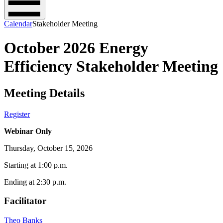
Calendar
Stakeholder Meeting
October 2026 Energy
Efficiency Stakeholder Meeting
Meeting Details​​​​‌ ‍ ​‍​‍‌‍ ‌ ​‍‌‍‍‌‌‍‌ ‌‍‍‌‌‍ ‍​‍​‍​ ‍‍​‍​‍‌ ​ ‌‍​‌‌‍ ‍‌‍‍‌‌ ‌​‌ ‍‌​‍ ‍‌‍‍‌‌‍ ​‍​‍​‍ ​​‍​‍‌‍‍​‌ ​‍‌‍‌‌‌‍‌‍​‍​‍​ ‍‍​‍​‍‌‍‍​‌ ‌​‌ ‌​‌ ​​​ ‍‍​‍ ​‍ ‌‍ ​‌‍ ‌‍​ ‌‍​‌‌‍ ​‌‍‍​‌‍ ‌ ​ ‌ ‌​​ ‍‍​ ​ ​ ​ ​ ​ ​ ​ ​‍ ‌‍‍‌‌‍ ‍‌ ‌​‌‍‌‌‌‍ ‍‌ ‌​​‍ ‌‍‌‌‌‍‌​‌‍‍‌‌ ‌​​‍ ‌‍ ‌‌‍ ‌‍‌​‌‍‌‌​ ‌‌ ​​‌ ​‍‌‍‌‌‌ ​ ‌‍‌‌‌‍ ‍‌ ‌​‌‍​‌‌ ‌​‌‍‍‌‌‍ ‌‍ ‍​ ‍ ‌‍‍‌‌‍‌​​ ‌​ ‌ ​ ‌‌​ ‌‌‌‍​ ​ ​ ​ ‌ ​ ‍​​ ‌​​‍ ‌‌‍​ ​ ‍​​ ‌​‌‍‌‍​‍ ‌​ ‌​‌‍‌‍​ ​‌‌‍‌​​‍ ‌​ ‍​​ ‌‌‌‍​‌‌‍​ ​‍ ‌‌‍‌​​ ‍​​ ​​‌‍​‌‌‍‌‌​ ‍‌​ ‌‌​ ​​​ ​‌‌‍​ ​ ​​‌‍​ ​ ‍ ‌ ‌​‌ ‍‌‌ ​​‌‍‌‌​ ‌‌‍‌‌‌ ‌‍‌‍‌‌‌‍ ‍‌ ‌​​ ‍ ‌ ​​‌‍​‌‌ ‌​‌‍‍​​ ‌‌ ​ ‌‍‌‌‌‍​ ‌ ‌​‌‍‍‌‌‍ ‌‍ ‍‌ ​ ​‍‌‌​ ‌‌‌​​‍‌‌ ‌‍‍ ‌‍‌‌‌ ‍‌​‍‌‌​ ​ ‌​‌​​‍‌‌​ ​ ‌​‌​​‍‌‌​ ​‍​ ​‍​ ‌ ‌‍​‌‌‍​ ‌‍​‌​ ‌‍​ ​ ​ ​​‌‍​‌​ ​​​ ‌ ​ ‌‍​ ‌​​‍‌‌​ ​‍​ ​‍​‍‌‌​ ‌‌‌​‌​​‍ ‍‌‍‍​‌‍‌‌‌‍​‌‌‍‌​‌‍‍‌‌‍ ‍‌‍‌ ​ ‌‍​‍‌‍​‌‌ ​ ‌‍‌‌‌‌‌‌‌ ​‍‌‍ ​​ ‌‌‍‍​‌ ‌​‌ ‌​‌ ​​​‍‌‌​ ​ ‌​​‌​‍‌‌​ ​‍‌​‌‍​‍‌‌​ ​‍‌​‌‍‌‍ ​‌‍ ‌‍​ ‌‍​‌‌‍ ​‌‍‍​‌‍ ‌ ​ ‌ ‌​​‍‌‌​ ​ ‌​​‌​ ​ ​ ​ ​ ​ ​ ​ ​‍‌‍‌‍‍‌‌‍‌​​ ‌​ ‌ ​ ‌‌​ ‌‌‌‍​ ​ ​ ​ ‌ ​ ‍​​ ‌​​‍ ‌‌‍​ ​ ‍​​ ‌​‌‍‌‍​‍ ‌​ ‌​‌‍‌‍​ ​‌‌‍‌​​‍ ‌​ ‍​​ ‌‌‌‍​‌‌‍​ ​‍ ‌‌‍‌​​ ‍​​ ​​‌‍​‌‌‍‌‌​ ‍‌​ ‌‌​ ​​​ ​‌‌‍​ ​ ​​‌‍​ ​‍‌‍‌ ‌​‌ ‍‌‌ ​​‌‍‌‌​ ‌‌‍‌‌‌ ‌‍‌‍‌‌‌‍ ‍‌ ‌​​‍‌‍‌ ​​‌‍​‌‌ ‌​‌‍‍​​ ‌‌ ​ ‌‍‌‌‌‍​ ‌ ‌​‌‍‍‌‌‍ ‌‍ ‍‌ ​ ​‍‌‌​ ‌‌‌​​‍‌‌ ‌‍‍ ‌‍‌‌‌ ‍‌​‍‌‌​ ​ ‌​‌​​‍‌‌​ ​ ‌​‌​​‍‌‌​ ​‍​ ​‍​ ‌ ‌‍​‌‌‍​ ‌‍​‌​ ‌‍​ ​ ​ ​​‌‍​‌​ ​​​ ‌ ​ ‌‍​ ‌​​‍‌‌​ ​‍​ ​‍​‍‌‌​ ‌‌‌​‌​​‍ ‍‌‍‍​‌‍‌‌‌‍​‌‌‍‌​‌‍‍‌‌‍ ‍‌‍‌ ​‍‌‍‌ ​​‌‍‌‌‌ ​‍‌ ​ ‌ ​​‌‍‌‌‌‍​ ‌ ‌​‌‍‍‌‌ ‌‍‌‍‌‌​ ‌‌ ​​‌ ‌‌‌‍​‍‌‍ ​‌‍‍‌‌ ​ ‌‍‍​‌‍‌‌‌‍‌​​‍​‍‌ ‌
Register​​​​‌ ‍ ​‍​‍‌‍ ‌ ​‍‌‍‍‌‌‍‌ ‌‍‍‌‌‍ ‍​‍​‍​ ‍‍​‍​‍‌ ​ ‌‍​‌‌‍ ‍‌‍‍‌‌ ‌​‌ ‍‌​‍ ‍‌‍‍‌‌‍ ​‍​‍​‍ ​​‍​‍‌‍‍​‌ ​‍‌‍‌‌‌‍‌‍​‍​‍​ ‍‍​‍​‍‌‍‍​‌ ‌​‌ ‌​‌ ​​​ ‍‍​‍ ​‍ ‌‍ ​‌‍ ‌‍​ ‌‍​‌‌‍ ​‌‍‍​‌‍ ‌ ​ ‌ ‌​​ ‍‍​ ​ ​ ​ ​ ​ ​ ​ ​‍ ‌‍‍‌‌‍ ‍‌ ‌​‌‍‌‌‌‍ ‍‌ ‌​​‍ ‌‍‌‌‌‍‌​‌‍‍‌‌ ‌​​‍ ‌‍ ‌‌‍ ‌‍‌​‌‍‌‌​ ‌‌ ​​‌ ​‍‌‍‌‌‌ ​ ‌‍‌‌‌‍ ‍‌ ‌​‌‍​‌‌ ‌​‌‍‍‌‌‍ ‌‍ ‍​ ‍ ‌‍‍‌‌‍‌​​ ‌​ ‌ ​ ‌‌​ ‌‌‌‍​ ​ ​ ​ ‌ ​ ‍​​ ‌​​‍ ‌‌‍​ ​ ‍​​ ‌​‌‍‌‍​‍ ‌​ ‌​‌‍‌‍​ ​‌‌‍‌​​‍ ‌​ ‍​​ ‌‌‌‍​‌‌‍​ ​‍ ‌‌‍‌​​ ‍​​ ​​‌‍​‌‌‍‌‌​ ‍‌​ ‌‌​ ​​​ ​‌‌‍​ ​ ​​‌‍​ ​ ‍ ‌ ‌​‌ ‍‌‌ ​​‌‍‌‌​ ‌‌‍‌‌‌ ‌‍‌‍‌‌‌‍ ‍‌ ‌​​ ‍ ‌ ​​‌‍​‌‌ ‌​‌‍‍​​ ‌‌ ​ ‌‍‌‌‌‍​ ‌ ‌​‌‍‍‌‌‍ ‌‍ ‍‌ ​ ​‍‌‌​ ‌‌‌​​‍‌‌ ‌‍‍ ‌‍‌‌‌ ‍‌​‍‌‌​ ​ ‌​‌​​‍‌‌​ ​ ‌​‌​​‍‌‌​ ​‍​ ​‍​ ‌ ‌‍​‌‌‍​ ‌‍​‌​ ‌‍​ ​ ​ ​​‌‍​‌​ ​​​ ‌ ​ ‌‍​ ‌​​‍‌‌​ ​‍​ ​‍​‍‌‌​ ‌‌‌​‌​​‍ ‍‌‍​ ‌‍ ‌‍ ‍‌ ‌​‌‍‌‌‌‍ ‍‌ ‌​​‍‌‌​ ‌‌‌​​‍‌‌ ‌‍‍ ‌‍‌‌‌ ‍‌​‍‌‌​ ​ ‌​‌​​‍‌‌​ ​ ‌​‌​​‍‌‌​ ​‍​ ​‍‌‍‌​​ ‌ ​ ​‌‌‍‌​​ ‍​​ ​‍​ ​‍​ ‌​​ ​‌‌‍​‍​ ​‍​ ​​​‍‌‌​ ​‍​ ​‍​‍‌‌​ ‌‌‌​‌​​‍ ‍‌ ‌​‌‍‌‌‌ ‍​‌ ‌​​ ‌‍​‍‌‍​‌‌ ​ ‌‍‌‌‌‌‌‌‌ ​‍‌‍ ​​ ‌‌‍‍​‌ ‌​‌ ‌​‌ ​​​‍‌‌​ ​ ‌​​‌​‍‌‌​ ​‍‌​‌‍​‍‌‌​ ​‍‌​‌‍‌‍ ​‌‍ ‌‍​ ‌‍​‌‌‍ ​‌‍‍​‌‍ ‌ ​ ‌ ‌​​‍‌‌​ ​ ‌​​‌​ ​ ​ ​ ​ ​ ​ ​ ​‍‌‍‌‍‍‌‌‍‌​​ ‌​ ‌ ​ ‌‌​ ‌‌‌‍​ ​ ​ ​ ‌ ​ ‍​​ ‌​​‍ ‌‌‍​ ​ ‍​​ ‌​‌‍‌‍​‍ ‌​ ‌​‌‍‌‍​ ​‌‌‍‌​​‍ ‌​ ‍​​ ‌‌‌‍​‌‌‍​ ​‍ ‌‌‍‌​​ ‍​​ ​​‌‍​‌‌‍‌‌​ ‍‌​ ‌‌​ ​​​ ​‌‌‍​ ​ ​​‌‍​ ​‍‌‍‌ ‌​‌ ‍‌‌ ​​‌‍‌‌​ ‌‌‍‌‌‌ ‌‍‌‍‌‌‌‍ ‍‌ ‌​​‍‌‍‌ ​​‌‍​‌‌ ‌​‌‍‍​​ ‌‌ ​ ‌‍‌‌‌‍​ ‌ ‌​‌‍‍‌‌‍ ‌‍ ‍‌ ​ ​‍‌‌​ ‌‌‌​​‍‌‌ ‌‍‍ ‌‍‌‌‌ ‍‌​‍‌‌​ ​ ‌​‌​​‍‌‌​ ​ ‌​‌​​‍‌‌​ ​‍​ ​‍​ ‌ ‌‍​‌‌‍​ ‌‍​‌​ ‌‍​ ​ ​ ​​‌‍​‌​ ​​​ ‌ ​ ‌‍​ ‌​​‍‌‌​ ​‍​ ​‍​‍‌‌​ ‌‌‌​‌​​‍ ‍‌‍​ ‌‍ ‌‍ ‍‌ ‌​‌‍‌‌‌‍ ‍‌ ‌​​‍‌‌​ ‌‌‌​​‍‌‌ ‌‍‍ ‌‍‌‌‌ ‍‌​‍‌‌​ ​ ‌​‌​​‍‌‌​ ​ ‌​‌​​‍‌‌​ ​‍​ ​‍‌‍‌​​ ‌ ​ ​‌‌‍‌​​ ‍​​ ​‍​ ​‍​ ‌​​ ​‌‌‍​‍​ ​‍​ ​​​‍‌‌​ ​‍​ ​‍​‍‌‌​ ‌‌‌​‌​​‍ ‍‌ ‌​‌‍‌‌‌ ‍​‌ ‌​​‍‌‍‌ ​​‌‍‌‌‌ ​‍‌ ​ ‌ ​​‌‍‌‌‌‍​ ‌ ‌​‌‍‍‌‌ ‌‍‌‍‌‌​ ‌‌ ​​‌ ‌‌‌‍​‍‌‍ ​‌‍‍‌‌ ​ ‌‍‍​‌‍‌‌‌‍‌​​‍​‍‌ ‌
Webinar Only​​​​‌ ‍ ​‍​‍‌‍ ‌ ​‍‌‍‍‌‌‍‌ ‌‍‍‌‌‍ ‍​‍​‍​ ‍‍​‍​‍‌ ​ ‌‍​‌‌‍ ‍‌‍‍‌‌ ‌​‌ ‍‌​‍ ‍‌‍‍‌‌‍ ​‍​‍​‍ ​​‍​‍‌‍‍​‌ ​‍‌‍‌‌‌‍‌‍​‍​‍​ ‍‍​‍​‍‌‍‍​‌ ‌​‌ ‌​‌ ​​​ ‍‍​‍ ​‍ ‌‍ ​‌‍ ‌‍​ ‌‍​‌‌‍ ​‌‍‍​‌‍ ‌ ​ ‌ ‌​​ ‍‍​ ​ ​ ​ ​ ​ ​ ​ ​‍ ‌‍‍‌‌‍ ‍‌ ‌​‌‍‌‌‌‍ ‍‌ ‌​​‍ ‌‍‌‌‌‍‌​‌‍‍‌‌ ‌​​‍ ‌‍ ‌‌‍ ‌‍‌​‌‍‌‌​ ‌‌ ​​‌ ​‍‌‍‌‌‌ ​ ‌‍‌‌‌‍ ‍‌ ‌​‌‍​‌‌ ‌​‌‍‍‌‌‍ ‌‍ ‍​ ‍ ‌‍‍‌‌‍‌​​ ‌​ ‌ ​ ‌‌​ ‌‌‌‍​ ​ ​ ​ ‌ ​ ‍​​ ‌​​‍ ‌‌‍​ ​ ‍​​ ‌​‌‍‌‍​‍ ‌​ ‌​‌‍‌‍​ ​‌‌‍‌​​‍ ‌​ ‍​​ ‌‌‌‍​‌‌‍​ ​‍ ‌‌‍‌​​ ‍​​ ​​‌‍​‌‌‍‌‌​ ‍‌​ ‌‌​ ​​​ ​‌‌‍​ ​ ​​‌‍​ ​ ‍ ‌ ‌​‌ ‍‌‌ ​​‌‍‌‌​ ‌‌‍‌‌‌ ‌‍‌‍‌‌‌‍ ‍‌ ‌​​ ‍ ‌ ​​‌‍​‌‌ ‌​‌‍‍​​ ‌‌ ​ ‌‍‌‌‌‍​ ‌ ‌​‌‍‍‌‌‍ ‌‍ ‍‌ ​ ​‍‌‌​ ‌‌‌​​‍‌‌ ‌‍‍ ‌‍‌‌‌ ‍‌​‍‌‌​ ​ ‌​‌​​‍‌‌​ ​ ‌​‌​​‍‌‌​ ​‍​ ​‍​ ‌ ‌‍​‌‌‍​ ‌‍​‌​ ‌‍​ ​ ​ ​​‌‍​‌​ ​​​ ‌ ​ ‌‍​ ‌​​‍‌‌​ ​‍​ ​‍​‍‌‌​ ‌‌‌​‌​​‍ ‍‌‍​ ‌‍ ‌‍ ‍‌ ‌​‌‍‌‌‌‍ ‍‌ ‌​​‍‌‌​ ‌‌‌​​‍‌‌ ‌‍‍ ‌‍‌‌‌ ‍‌​‍‌‌​ ​ ‌​‌​​‍‌‌​ ​ ‌​‌​​‍‌‌​ ​‍​ ​‍​ ​‍​ ‍‌‌‍​‌‌‍​‍‌‍​ ​ ​​​ ‍​‌‍‌​​ ‌‌‌‍‌​‌‍​‍‌‍​‌​‍‌‌​ ​‍​ ​‍​‍‌‌​ ‌‌‌​‌​​‍ ‍‌‍​ ‌‍‍​‌‍‍‌‌‍ ​‌‍‌​‌ ​‍‌‍‌‌‌‍ ‍​‍‌‌​ ‌‌‌​​‍‌‌ ‌‍‍ ‌‍‌‌‌ ‍‌​‍‌‌​ ​ ‌​‌​​‍‌‌​ ​ ‌​‌​​‍‌‌​ ​‍​ ​‍​ ​​​ ​​​ ‌​​ ​​‌‍‌​​ ‌ ​ ‍​‌‍​ ​ ​ ‌‍​‌‌‍‌‌​ ​​​‍‌‌​ ​‍​ ​‍​‍‌‌​ ‌‌‌​‌​​‍ ‍‌ ‌​‌‍‌‌‌ ‍​‌ ‌​​ ‌‍​‍‌‍​‌‌ ​ ‌‍‌‌‌‌‌‌‌ ​‍‌‍ ​​ ‌‌‍‍​‌ ‌​‌ ‌​‌ ​​​‍‌‌​ ​ ‌​​‌​‍‌‌​ ​‍‌​‌‍​‍‌‌​ ​‍‌​‌‍‌‍ ​‌‍ ‌‍​ ‌‍​‌‌‍ ​‌‍‍​‌‍ ‌ ​ ‌ ‌​​‍‌‌​ ​ ‌​​‌​ ​ ​ ​ ​ ​ ​ ​ ​‍‌‍‌‍‍‌‌‍‌​​ ‌​ ‌ ​ ‌‌​ ‌‌‌‍​ ​ ​ ​ ‌ ​ ‍​​ ‌​​‍ ‌‌‍​ ​ ‍​​ ‌​‌‍‌‍​‍ ‌​ ‌​‌‍‌‍​ ​‌‌‍‌​​‍ ‌​ ‍​​ ‌‌‌‍​‌‌‍​ ​‍ ‌‌‍‌​​ ‍​​ ​​‌‍​‌‌‍‌‌​ ‍‌​ ‌‌​ ​​​ ​‌‌‍​ ​ ​​‌‍​ ​‍‌‍‌ ‌​‌ ‍‌‌ ​​‌‍‌‌​ ‌‌‍‌‌‌ ‌‍‌‍‌‌‌‍ ‍‌ ‌​​‍‌‍‌ ​​‌‍​‌‌ ‌​‌‍‍​​ ‌‌ ​ ‌‍‌‌‌‍​ ‌ ‌​‌‍‍‌‌‍ ‌‍ ‍‌ ​ ​‍‌‌​ ‌‌‌​​‍‌‌ ‌‍‍ ‌‍‌‌‌ ‍‌​‍‌‌​ ​ ‌​‌​​‍‌‌​ ​ ‌​‌​​‍‌‌​ ​‍​ ​‍​ ‌ ‌‍​‌‌‍​ ‌‍​‌​ ‌‍​ ​ ​ ​​‌‍​‌​ ​​​ ‌ ​ ‌‍​ ‌​​‍‌‌​ ​‍​ ​‍​‍‌‌​ ‌‌‌​‌​​‍ ‍‌‍​ ‌‍ ‌‍ ‍‌ ‌​‌‍‌‌‌‍ ‍‌ ‌​​‍‌‌​ ‌‌‌​​‍‌‌ ‌‍‍ ‌‍‌‌‌ ‍‌​‍‌‌​ ​ ‌​‌​​‍‌‌​ ​ ‌​‌​​‍‌‌​ ​‍​ ​‍​ ​‍​ ‍‌‌‍​‌‌‍​‍‌‍​ ​ ​​​ ‍​‌‍‌​​ ‌‌‌‍‌​‌‍​‍‌‍​‌​‍‌‌​ ​‍​ ​‍​‍‌‌​ ‌‌‌​‌​​‍ ‍‌‍​ ‌‍‍​‌‍‍‌‌‍ ​‌‍‌​‌ ​‍‌‍‌‌‌‍ ‍​‍‌‌​ ‌‌‌​​‍‌‌ ‌‍‍ ‌‍‌‌‌ ‍‌​‍‌‌​ ​ ‌​‌​​‍‌‌​ ​ ‌​‌​​‍‌‌​ ​‍​ ​‍​ ​​​ ​​​ ‌​​ ​​‌‍‌​​ ‌ ​ ‍​‌‍​ ​ ​ ‌‍​‌‌‍‌‌​ ​​​‍‌‌​ ​‍​ ​‍​‍‌‌​ ‌‌‌​‌​​‍ ‍‌ ‌​‌‍‌‌‌ ‍​‌ ‌​​‍‌‍‌ ​​‌‍‌‌‌ ​‍‌ ​ ‌ ​​‌‍‌‌‌‍​ ‌ ‌​‌‍‍‌‌ ‌‍‌‍‌‌​ ‌‌ ​​‌ ‌‌‌‍​‍‌‍ ​‌‍‍‌‌ ​ ‌‍‍​‌‍‌‌‌‍‌​​‍​‍‌ ‌
Thursday, October 15, 2026​​​​‌ ‍ ​‍​‍‌‍ ‌ ​‍‌‍‍‌‌‍‌ ‌‍‍‌‌‍ ‍​‍​‍​ ‍‍​‍​‍‌ ​ ‌‍​‌‌‍ ‍‌‍‍‌‌ ‌​‌ ‍‌​‍ ‍‌‍‍‌‌‍ ​‍​‍​‍ ​​‍​‍‌‍‍​‌ ​‍‌‍‌‌‌‍‌‍​‍​‍​ ‍‍​‍​‍‌‍‍​‌ ‌​‌ ‌​‌ ​​​ ‍‍​‍ ​‍ ‌‍ ​‌‍ ‌‍​ ‌‍​‌‌‍ ​‌‍‍​‌‍ ‌ ​ ‌ ‌​​ ‍‍​ ​ ​ ​ ​ ​ ​ ​ ​‍ ‌‍‍‌‌‍ ‍‌ ‌​‌‍‌‌‌‍ ‍‌ ‌​​‍ ‌‍‌‌‌‍‌​‌‍‍‌‌ ‌​​‍ ‌‍ ‌‌‍ ‌‍‌​‌‍‌‌​ ‌‌ ​​‌ ​‍‌‍‌‌‌ ​ ‌‍‌‌‌‍ ‍‌ ‌​‌‍​‌‌ ‌​‌‍‍‌‌‍ ‌‍ ‍​ ‍ ‌‍‍‌‌‍‌​​ ‌​ ‌ ​ ‌‌​ ‌‌‌‍​ ​ ​ ​ ‌ ​ ‍​​ ‌​​‍ ‌‌‍​ ​ ‍​​ ‌​‌‍‌‍​‍ ‌​ ‌​‌‍‌‍​ ​‌‌‍‌​​‍ ‌​ ‍​​ ‌‌‌‍​‌‌‍​ ​‍ ‌‌‍‌​​ ‍​​ ​​‌‍​‌‌‍‌‌​ ‍‌​ ‌‌​ ​​​ ​‌‌‍​ ​ ​​‌‍​ ​ ‍ ‌ ‌​‌ ‍‌‌ ​​‌‍‌‌​ ‌‌‍‌‌‌ ‌‍‌‍‌‌‌‍ ‍‌ ‌​​ ‍ ‌ ​​‌‍​‌‌ ‌​‌‍‍​​ ‌‌ ​ ‌‍‌‌‌‍​ ‌ ‌​‌‍‍‌‌‍ ‌‍ ‍‌ ​ ​‍‌‌​ ‌‌‌​​‍‌‌ ‌‍‍ ‌‍‌‌‌ ‍‌​‍‌‌​ ​ ‌​‌​​‍‌‌​ ​ ‌​‌​​‍‌‌​ ​‍​ ​‍​ ‌ ‌‍​‌‌‍​ ‌‍​‌​ ‌‍​ ​ ​ ​​‌‍​‌​ ​​​ ‌ ​ ‌‍​ ‌​​‍‌‌​ ​‍​ ​‍​‍‌‌​ ‌‌‌​‌​​‍ ‍‌‍​ ‌‍ ‌‍ ‍‌ ‌​‌‍‌‌‌‍ ‍‌ ‌​​‍‌‌​ ‌‌‌​​‍‌‌ ‌‍‍ ‌‍‌‌‌ ‍‌​‍‌‌​ ​ ‌​‌​​‍‌‌​ ​ ‌​‌​​‍‌‌​ ​‍​ ​‍‌‍‌​​ ‌‍‌‍​‍‌‍‌​​ ​‍‌‍​‌‌‍‌‌​ ​ ‌‍​ ​ ‌​​ ​‌​ ‌‍​‍‌‌​ ​‍​ ​‍​‍‌‌​ ‌‌‌​‌​​‍ ‍‌‍​ ‌‍‍​‌‍‍‌‌‍ ​‌‍‌​‌ ​‍‌‍‌‌‌‍ ‍​‍‌‌​ ‌‌‌​​‍‌‌ ‌‍‍ ‌‍‌‌‌ ‍‌​‍‌‌​ ​ ‌​‌​​‍‌‌​ ​ ‌​‌​​‍‌‌​ ​‍​ ​‍​ ‌ ‌‍​‍​ ‌‌​ ‌‌‌‍‌​​ ‌‍‌‍‌‌‌‍‌‍​ ​ ​ ​‌​ ​‌​ ‌‌​‍‌‌​ ​‍​ ​‍​‍‌‌​ ‌‌‌​‌​​‍ ‍‌ ‌​‌‍‌‌‌ ‍​‌ ‌​​ ‌‍​‍‌‍​‌‌ ​ ‌‍‌‌‌‌‌‌‌ ​‍‌‍ ​​ ‌‌‍‍​‌ ‌​‌ ‌​‌ ​​​‍‌‌​ ​ ‌​​‌​‍‌‌​ ​‍‌​‌‍​‍‌‌​ ​‍‌​‌‍‌‍ ​‌‍ ‌‍​ ‌‍​‌‌‍ ​‌‍‍​‌‍ ‌ ​ ‌ ‌​​‍‌‌​ ​ ‌​​‌​ ​ ​ ​ ​ ​ ​ ​ ​‍‌‍‌‍‍‌‌‍‌​​ ‌​ ‌ ​ ‌‌​ ‌‌‌‍​ ​ ​ ​ ‌ ​ ‍​​ ‌​​‍ ‌‌‍​ ​ ‍​​ ‌​‌‍‌‍​‍ ‌​ ‌​‌‍‌‍​ ​‌‌‍‌​​‍ ‌​ ‍​​ ‌‌‌‍​‌‌‍​ ​‍ ‌‌‍‌​​ ‍​​ ​​‌‍​‌‌‍‌‌​ ‍‌​ ‌‌​ ​​​ ​‌‌‍​ ​ ​​‌‍​ ​‍‌‍‌ ‌​‌ ‍‌‌ ​​‌‍‌‌​ ‌‌‍‌‌‌ ‌‍‌‍‌‌‌‍ ‍‌ ‌​​‍‌‍‌ ​​‌‍​‌‌ ‌​‌‍‍​​ ‌‌ ​ ‌‍‌‌‌‍​ ‌ ‌​‌‍‍‌‌‍ ‌‍ ‍‌ ​ ​‍‌‌​ ‌‌‌​​‍‌‌ ‌‍‍ ‌‍‌‌‌ ‍‌​‍‌‌​ ​ ‌​‌​​‍‌‌​ ​ ‌​‌​​‍‌‌​ ​‍​ ​‍​ ‌ ‌‍​‌‌‍​ ‌‍​‌​ ‌‍​ ​ ​ ​​‌‍​‌​ ​​​ ‌ ​ ‌‍​ ‌​​‍‌‌​ ​‍​ ​‍​‍‌‌​ ‌‌‌​‌​​‍ ‍‌‍​ ‌‍ ‌‍ ‍‌ ‌​‌‍‌‌‌‍ ‍‌ ‌​​‍‌‌​ ‌‌‌​​‍‌‌ ‌‍‍ ‌‍‌‌‌ ‍‌​‍‌‌​ ​ ‌​‌​​‍‌‌​ ​ ‌​‌​​‍‌‌​ ​‍​ ​‍‌‍‌​​ ‌‍‌‍​‍‌‍‌​​ ​‍‌‍​‌‌‍‌‌​ ​ ‌‍​ ​ ‌​​ ​‌​ ‌‍​‍‌‌​ ​‍​ ​‍​‍‌‌​ ‌‌‌​‌​​‍ ‍‌‍​ ‌‍‍​‌‍‍‌‌‍ ​‌‍‌​‌ ​‍‌‍‌‌‌‍ ‍​‍‌‌​ ‌‌‌​​‍‌‌ ‌‍‍ ‌‍‌‌‌ ‍‌​‍‌‌​ ​ ‌​‌​​‍‌‌​ ​ ‌​‌​​‍‌‌​ ​‍​ ​‍​ ‌ ‌‍​‍​ ‌‌​ ‌‌‌‍‌​​ ‌‍‌‍‌‌‌‍‌‍​ ​ ​ ​‌​ ​‌​ ‌‌​‍‌‌​ ​‍​ ​‍​‍‌‌​ ‌‌‌​‌​​‍ ‍‌ ‌​‌‍‌‌‌ ‍​‌ ‌​​‍‌‍‌ ​​‌‍‌‌‌ ​‍‌ ​ ‌ ​​‌‍‌‌‌‍​ ‌ ‌​‌‍‍‌‌ ‌‍‌‍‌‌​ ‌‌ ​​‌ ‌‌‌‍​‍‌‍ ​‌‍‍‌‌ ​ ‌‍‍​‌‍‌‌‌‍‌​​‍​‍‌ ‌
Starting at 1:00 p.m.​​​​‌ ‍ ​‍​‍‌‍ ‌ ​‍‌‍‍‌‌‍‌ ‌‍‍‌‌‍ ‍​‍​‍​ ‍‍​‍​‍‌ ​ ‌‍​‌‌‍ ‍‌‍‍‌‌ ‌​‌ ‍‌​‍ ‍‌‍‍‌‌‍ ​‍​‍​‍ ​​‍​‍‌‍‍​‌ ​‍‌‍‌‌‌‍‌‍​‍​‍​ ‍‍​‍​‍‌‍‍​‌ ‌​‌ ‌​‌ ​​​ ‍‍​‍ ​‍ ‌‍ ​‌‍ ‌‍​ ‌‍​‌‌‍ ​‌‍‍​‌‍ ‌ ​ ‌ ‌​​ ‍‍​ ​ ​ ​ ​ ​ ​ ​ ​‍ ‌‍‍‌‌‍ ‍‌ ‌​‌‍‌‌‌‍ ‍‌ ‌​​‍ ‌‍‌‌‌‍‌​‌‍‍‌‌ ‌​​‍ ‌‍ ‌‌‍ ‌‍‌​‌‍‌‌​ ‌‌ ​​‌ ​‍‌‍‌‌‌ ​ ‌‍‌‌‌‍ ‍‌ ‌​‌‍​‌‌ ‌​‌‍‍‌‌‍ ‌‍ ‍​ ‍ ‌‍‍‌‌‍‌​​ ‌​ ‌ ​ ‌‌​ ‌‌‌‍​ ​ ​ ​ ‌ ​ ‍​​ ‌​​‍ ‌‌‍​ ​ ‍​​ ‌​‌‍‌‍​‍ ‌​ ‌​‌‍‌‍​ ​‌‌‍‌​​‍ ‌​ ‍​​ ‌‌‌‍​‌‌‍​ ​‍ ‌‌‍‌​​ ‍​​ ​​‌‍​‌‌‍‌‌​ ‍‌​ ‌‌​ ​​​ ​‌‌‍​ ​ ​​‌‍​ ​ ‍ ‌ ‌​‌ ‍‌‌ ​​‌‍‌‌​ ‌‌‍‌‌‌ ‌‍‌‍‌‌‌‍ ‍‌ ‌​​ ‍ ‌ ​​‌‍​‌‌ ‌​‌‍‍​​ ‌‌ ​ ‌‍‌‌‌‍​ ‌ ‌​‌‍‍‌‌‍ ‌‍ ‍‌ ​ ​‍‌‌​ ‌‌‌​​‍‌‌ ‌‍‍ ‌‍‌‌‌ ‍‌​‍‌‌​ ​ ‌​‌​​‍‌‌​ ​ ‌​‌​​‍‌‌​ ​‍​ ​‍​ ‌ ‌‍​‌‌‍​ ‌‍​‌​ ‌‍​ ​ ​ ​​‌‍​‌​ ​​​ ‌ ​ ‌‍​ ‌​​‍‌‌​ ​‍​ ​‍​‍‌‌​ ‌‌‌​‌​​‍ ‍‌‍​ ‌‍ ‌‍ ‍‌ ‌​‌‍‌‌‌‍ ‍‌ ‌​​‍‌‌​ ‌‌‌​​‍‌‌ ‌‍‍ ‌‍‌‌‌ ‍‌​‍‌‌​ ​ ‌​‌​​‍‌‌​ ​ ‌​‌​​‍‌‌​ ​‍​ ​‍​ ‌ ‌‍‌‍‌‍​‌​ ​‍​ ​‍‌‍‌‍​ ​​​ ‍‌‌‍‌‌​ ​‌​ ‌‌‌‍​ ​‍‌‌​ ​‍​ ​‍​‍‌‌​ ‌‌‌​‌​​‍ ‍‌‍​ ‌‍‍​‌‍‍‌‌‍ ​‌‍‌​‌ ​‍‌‍‌‌‌‍ ‍​‍‌‌​ ‌‌‌​​‍‌‌ ‌‍‍ ‌‍‌‌‌ ‍‌​‍‌‌​ ​ ‌​‌​​‍‌‌​ ​ ‌​‌​​‍‌‌​ ​‍​ ​‍​ ‌ ‌‍​‍​ ‌‌​ ‌‌‌‍‌​​ ‌‍‌‍‌‌‌‍‌‍​ ​ ​ ​‌​ ​‌​ ‌‌​‍‌‌​ ​‍​ ​‍​‍‌‌​ ‌‌‌​‌​​‍ ‍‌ ‌​‌‍‌‌‌ ‍​‌ ‌​​ ‌‍​‍‌‍​‌‌ ​ ‌‍‌‌‌‌‌‌‌ ​‍‌‍ ​​ ‌‌‍‍​‌ ‌​‌ ‌​‌ ​​​‍‌‌​ ​ ‌​​‌​‍‌‌​ ​‍‌​‌‍​‍‌‌​ ​‍‌​‌‍‌‍ ​‌‍ ‌‍​ ‌‍​‌‌‍ ​‌‍‍​‌‍ ‌ ​ ‌ ‌​​‍‌‌​ ​ ‌​​‌​ ​ ​ ​ ​ ​ ​ ​ ​‍‌‍‌‍‍‌‌‍‌​​ ‌​ ‌ ​ ‌‌​ ‌‌‌‍​ ​ ​ ​ ‌ ​ ‍​​ ‌​​‍ ‌‌‍​ ​ ‍​​ ‌​‌‍‌‍​‍ ‌​ ‌​‌‍‌‍​ ​‌‌‍‌​​‍ ‌​ ‍​​ ‌‌‌‍​‌‌‍​ ​‍ ‌‌‍‌​​ ‍​​ ​​‌‍​‌‌‍‌‌​ ‍‌​ ‌‌​ ​​​ ​‌‌‍​ ​ ​​‌‍​ ​‍‌‍‌ ‌​‌ ‍‌‌ ​​‌‍‌‌​ ‌‌‍‌‌‌ ‌‍‌‍‌‌‌‍ ‍‌ ‌​​‍‌‍‌ ​​‌‍​‌‌ ‌​‌‍‍​​ ‌‌ ​ ‌‍‌‌‌‍​ ‌ ‌​‌‍‍‌‌‍ ‌‍ ‍‌ ​ ​‍‌‌​ ‌‌‌​​‍‌‌ ‌‍‍ ‌‍‌‌‌ ‍‌​‍‌‌​ ​ ‌​‌​​‍‌‌​ ​ ‌​‌​​‍‌‌​ ​‍​ ​‍​ ‌ ‌‍​‌‌‍​ ‌‍​‌​ ‌‍​ ​ ​ ​​‌‍​‌​ ​​​ ‌ ​ ‌‍​ ‌​​‍‌‌​ ​‍​ ​‍​‍‌‌​ ‌‌‌​‌​​‍ ‍‌‍​ ‌‍ ‌‍ ‍‌ ‌​‌‍‌‌‌‍ ‍‌ ‌​​‍‌‌​ ‌‌‌​​‍‌‌ ‌‍‍ ‌‍‌‌‌ ‍‌​‍‌‌​ ​ ‌​‌​​‍‌‌​ ​ ‌​‌​​‍‌‌​ ​‍​ ​‍​ ‌ ‌‍‌‍‌‍​‌​ ​‍​ ​‍‌‍‌‍​ ​​​ ‍‌‌‍‌‌​ ​‌​ ‌‌‌‍​ ​‍‌‌​ ​‍​ ​‍​‍‌‌​ ‌‌‌​‌​​‍ ‍‌‍​ ‌‍‍​‌‍‍‌‌‍ ​‌‍‌​‌ ​‍‌‍‌‌‌‍ ‍​‍‌‌​ ‌‌‌​​‍‌‌ ‌‍‍ ‌‍‌‌‌ ‍‌​‍‌‌​ ​ ‌​‌​​‍‌‌​ ​ ‌​‌​​‍‌‌​ ​‍​ ​‍​ ‌ ‌‍​‍​ ‌‌​ ‌‌‌‍‌​​ ‌‍‌‍‌‌‌‍‌‍​ ​ ​ ​‌​ ​‌​ ‌‌​‍‌‌​ ​‍​ ​‍​‍‌‌​ ‌‌‌​‌​​‍ ‍‌ ‌​‌‍‌‌‌ ‍​‌ ‌​​‍‌‍‌ ​​‌‍‌‌‌ ​‍‌ ​ ‌ ​​‌‍‌‌‌‍​ ‌ ‌​‌‍‍‌‌ ‌‍‌‍‌‌​ ‌‌ ​​‌ ‌‌‌‍​‍‌‍ ​‌‍‍‌‌ ​ ‌‍‍​‌‍‌‌‌‍‌​​‍​‍‌ ‌
Ending at 2:30 p.m.​​​​‌ ‍ ​‍​‍‌‍ ‌ ​‍‌‍‍‌‌‍‌ ‌‍‍‌‌‍ ‍​‍​‍​ ‍‍​‍​‍‌ ​ ‌‍​‌‌‍ ‍‌‍‍‌‌ ‌​‌ ‍‌​‍ ‍‌‍‍‌‌‍ ​‍​‍​‍ ​​‍​‍‌‍‍​‌ ​‍‌‍‌‌‌‍‌‍​‍​‍​ ‍‍​‍​‍‌‍‍​‌ ‌​‌ ‌​‌ ​​​ ‍‍​‍ ​‍ ‌‍ ​‌‍ ‌‍​ ‌‍​‌‌‍ ​‌‍‍​‌‍ ‌ ​ ‌ ‌​​ ‍‍​ ​ ​ ​ ​ ​ ​ ​ ​‍ ‌‍‍‌‌‍ ‍‌ ‌​‌‍‌‌‌‍ ‍‌ ‌​​‍ ‌‍‌‌‌‍‌​‌‍‍‌‌ ‌​​‍ ‌‍ ‌‌‍ ‌‍‌​‌‍‌‌​ ‌‌ ​​‌ ​‍‌‍‌‌‌ ​ ‌‍‌‌‌‍ ‍‌ ‌​‌‍​‌‌ ‌​‌‍‍‌‌‍ ‌‍ ‍​ ‍ ‌‍‍‌‌‍‌​​ ‌​ ‌ ​ ‌‌​ ‌‌‌‍​ ​ ​ ​ ‌ ​ ‍​​ ‌​​‍ ‌‌‍​ ​ ‍​​ ‌​‌‍‌‍​‍ ‌​ ‌​‌‍‌‍​ ​‌‌‍‌​​‍ ‌​ ‍​​ ‌‌‌‍​‌‌‍​ ​‍ ‌‌‍‌​​ ‍​​ ​​‌‍​‌‌‍‌‌​ ‍‌​ ‌‌​ ​​​ ​‌‌‍​ ​ ​​‌‍​ ​ ‍ ‌ ‌​‌ ‍‌‌ ​​‌‍‌‌​ ‌‌‍‌‌‌ ‌‍‌‍‌‌‌‍ ‍‌ ‌​​ ‍ ‌ ​​‌‍​‌‌ ‌​‌‍‍​​ ‌‌ ​ ‌‍‌‌‌‍​ ‌ ‌​‌‍‍‌‌‍ ‌‍ ‍‌ ​ ​‍‌‌​ ‌‌‌​​‍‌‌ ‌‍‍ ‌‍‌‌‌ ‍‌​‍‌‌​ ​ ‌​‌​​‍‌‌​ ​ ‌​‌​​‍‌‌​ ​‍​ ​‍​ ‌ ‌‍​‌‌‍​ ‌‍​‌​ ‌‍​ ​ ​ ​​‌‍​‌​ ​​​ ‌ ​ ‌‍​ ‌​​‍‌‌​ ​‍​ ​‍​‍‌‌​ ‌‌‌​‌​​‍ ‍‌‍​ ‌‍ ‌‍ ‍‌ ‌​‌‍‌‌‌‍ ‍‌ ‌​​‍‌‌​ ‌‌‌​​‍‌‌ ‌‍‍ ‌‍‌‌‌ ‍‌​‍‌‌​ ​ ‌​‌​​‍‌‌​ ​ ‌​‌​​‍‌‌​ ​‍​ ​‍​ ‌ ​ ‍​​ ‌​​ ​‌​ ​​​ ​‍‌‍‌​‌‍​‌​ ‍​​ ‌‍‌‍‌‌​ ​‍​‍‌‌​ ​‍​ ​‍​‍‌‌​ ‌‌‌​‌​​‍ ‍‌‍​ ‌‍‍​‌‍‍‌‌‍ ​‌‍‌​‌ ​‍‌‍‌‌‌‍ ‍​‍‌‌​ ‌‌‌​​‍‌‌ ‌‍‍ ‌‍‌‌‌ ‍‌​‍‌‌​ ​ ‌​‌​​‍‌‌​ ​ ‌​‌​​‍‌‌​ ​‍​ ​‍‌‍​ ​ ‌​​ ‍​‌‍‌‌​ ‌‍​ ​​​ ‍‌​ ‍​​ ‌​​ ‌‍​ ‌‌​ ‌‍​‍‌‌​ ​‍​ ​‍​‍‌‌​ ‌‌‌​‌​​‍ ‍‌ ‌​‌‍‌‌‌ ‍​‌ ‌​​ ‌‍​‍‌‍​‌‌ ​ ‌‍‌‌‌‌‌‌‌ ​‍‌‍ ​​ ‌‌‍‍​‌ ‌​‌ ‌​‌ ​​​‍‌‌​ ​ ‌​​‌​‍‌‌​ ​‍‌​‌‍​‍‌‌​ ​‍‌​‌‍‌‍ ​‌‍ ‌‍​ ‌‍​‌‌‍ ​‌‍‍​‌‍ ‌ ​ ‌ ‌​​‍‌‌​ ​ ‌​​‌​ ​ ​ ​ ​ ​ ​ ​ ​‍‌‍‌‍‍‌‌‍‌​​ ‌​ ‌ ​ ‌‌​ ‌‌‌‍​ ​ ​ ​ ‌ ​ ‍​​ ‌​​‍ ‌‌‍​ ​ ‍​​ ‌​‌‍‌‍​‍ ‌​ ‌​‌‍‌‍​ ​‌‌‍‌​​‍ ‌​ ‍​​ ‌‌‌‍​‌‌‍​ ​‍ ‌‌‍‌​​ ‍​​ ​​‌‍​‌‌‍‌‌​ ‍‌​ ‌‌​ ​​​ ​‌‌‍​ ​ ​​‌‍​ ​‍‌‍‌ ‌​‌ ‍‌‌ ​​‌‍‌‌​ ‌‌‍‌‌‌ ‌‍‌‍‌‌‌‍ ‍‌ ‌​​‍‌‍‌ ​​‌‍​‌‌ ‌​‌‍‍​​ ‌‌ ​ ‌‍‌‌‌‍​ ‌ ‌​‌‍‍‌‌‍ ‌‍ ‍‌ ​ ​‍‌‌​ ‌‌‌​​‍‌‌ ‌‍‍ ‌‍‌‌‌ ‍‌​‍‌‌​ ​ ‌​‌​​‍‌‌​ ​ ‌​‌​​‍‌‌​ ​‍​ ​‍​ ‌ ‌‍​‌‌‍​ ‌‍​‌​ ‌‍​ ​ ​ ​​‌‍​‌​ ​​​ ‌ ​ ‌‍​ ‌​​‍‌‌​ ​‍​ ​‍​‍‌‌​ ‌‌‌​‌​​‍ ‍‌‍​ ‌‍ ‌‍ ‍‌ ‌​‌‍‌‌‌‍ ‍‌ ‌​​‍‌‌​ ‌‌‌​​‍‌‌ ‌‍‍ ‌‍‌‌‌ ‍‌​‍‌‌​ ​ ‌​‌​​‍‌‌​ ​ ‌​‌​​‍‌‌​ ​‍​ ​‍​ ‌ ​ ‍​​ ‌​​ ​‌​ ​​​ ​‍‌‍‌​‌‍​‌​ ‍​​ ‌‍‌‍‌‌​ ​‍​‍‌‌​ ​‍​ ​‍​‍‌‌​ ‌‌‌​‌​​‍ ‍‌‍​ ‌‍‍​‌‍‍‌‌‍ ​‌‍‌​‌ ​‍‌‍‌‌‌‍ ‍​‍‌‌​ ‌‌‌​​‍‌‌ ‌‍‍ ‌‍‌‌‌ ‍‌​‍‌‌​ ​ ‌​‌​​‍‌‌​ ​ ‌​‌​​‍‌‌​ ​‍​ ​‍‌‍​ ​ ‌​​ ‍​‌‍‌‌​ ‌‍​ ​​​ ‍‌​ ‍​​ ‌​​ ‌‍​ ‌‌​ ‌‍​‍‌‌​ ​‍​ ​‍​‍‌‌​ ‌‌‌​‌​​‍ ‍‌ ‌​‌‍‌‌‌ ‍​‌ ‌​​‍‌‍‌ ​​‌‍‌‌‌ ​‍‌ ​ ‌ ​​‌‍‌‌‌‍​ ‌ ‌​‌‍‍‌‌ ‌‍‌‍‌‌​ ‌‌ ​​‌ ‌‌‌‍​‍‌‍ ​‌‍‍‌‌ ​ ‌‍‍​‌‍‌‌‌‍‌​​‍​‍‌ ‌
Facilitator​​​​‌ ‍ ​‍​‍‌‍ ‌ ​‍‌‍‍‌‌‍‌ ‌‍‍‌‌‍ ‍​‍​‍​ ‍‍​‍​‍‌ ​ ‌‍​‌‌‍ ‍‌‍‍‌‌ ‌​‌ ‍‌​‍ ‍‌‍‍‌‌‍ ​‍​‍​‍ ​​‍​‍‌‍‍​‌ ​‍‌‍‌‌‌‍‌‍​‍​‍​ ‍‍​‍​‍‌‍‍​‌ ‌​‌ ‌​‌ ​​​ ‍‍​‍ ​‍ ‌‍ ​‌‍ ‌‍​ ‌‍​‌‌‍ ​‌‍‍​‌‍ ‌ ​ ‌ ‌​​ ‍‍​ ​ ​ ​ ​ ​ ​ ​ ​‍ ‌‍‍‌‌‍ ‍‌ ‌​‌‍‌‌‌‍ ‍‌ ‌​​‍ ‌‍‌‌‌‍‌​‌‍‍‌‌ ‌​​‍ ‌‍ ‌‌‍ ‌‍‌​‌‍‌‌​ ‌‌ ​​‌ ​‍‌‍‌‌‌ ​ ‌‍‌‌‌‍ ‍‌ ‌​‌‍​‌‌ ‌​‌‍‍‌‌‍ ‌‍ ‍​ ‍ ‌‍‍‌‌‍‌​​ ‌​ ‌ ​ ‌‌​ ‌‌‌‍​ ​ ​ ​ ‌ ​ ‍​​ ‌​​‍ ‌‌‍​ ​ ‍​​ ‌​‌‍‌‍​‍ ‌​ ‌​‌‍‌‍​ ​‌‌‍‌​​‍ ‌​ ‍​​ ‌‌‌‍​‌‌‍​ ​‍ ‌‌‍‌​​ ‍​​ ​​‌‍​‌‌‍‌‌​ ‍‌​ ‌‌​ ​​​ ​‌‌‍​ ​ ​​‌‍​ ​ ‍ ‌ ‌​‌ ‍‌‌ ​​‌‍‌‌​ ‌‌‍‌‌‌ ‌‍‌‍‌‌‌‍ ‍‌ ‌​​ ‍ ‌ ​​‌‍​‌‌ ‌​‌‍‍​​ ‌‌ ​ ‌‍‍‌‌‍‌​‌‍‌‌‌‍​‍‌‍​‌‌ ​‍​‍‌‌​ ‌‌‌​​‍‌‌ ‌‍‍ ‌‍‌‌‌ ‍‌​‍‌‌​ ​ ‌​‌​​‍‌‌​ ​ ‌​‌​​‍‌‌​ ​‍​ ​‍‌‍​‌​ ​‌​ ‌‍‌‍‌​‌‍‌‌​ ‍‌​ ‍​​ ‌​​ ‌‌​ ​‌‌‍​‍‌‍‌‍​‍‌‌​ ​‍​ ​‍​‍‌‌​ ‌‌‌​‌​​‍ ‍‌‍‍​‌‍‌‌‌‍​‌‌‍‌​‌‍‍‌‌‍ ‍‌‍‌ ​ ‌‍​‍‌‍​‌‌ ​ ‌‍‌‌‌‌‌‌‌ ​‍‌‍ ​​ ‌‌‍‍​‌ ‌​‌ ‌​‌ ​​​‍‌‌​ ​ ‌​​‌​‍‌‌​ ​‍‌​‌‍​‍‌‌​ ​‍‌​‌‍‌‍ ​‌‍ ‌‍​ ‌‍​‌‌‍ ​‌‍‍​‌‍ ‌ ​ ‌ ‌​​‍‌‌​ ​ ‌​​‌​ ​ ​ ​ ​ ​ ​ ​ ​‍‌‍‌‍‍‌‌‍‌​​ ‌​ ‌ ​ ‌‌​ ‌‌‌‍​ ​ ​ ​ ‌ ​ ‍​​ ‌​​‍ ‌‌‍​ ​ ‍​​ ‌​‌‍‌‍​‍ ‌​ ‌​‌‍‌‍​ ​‌‌‍‌​​‍ ‌​ ‍​​ ‌‌‌‍​‌‌‍​ ​‍ ‌‌‍‌​​ ‍​​ ​​‌‍​‌‌‍‌‌​ ‍‌​ ‌‌​ ​​​ ​‌‌‍​ ​ ​​‌‍​ ​‍‌‍‌ ‌​‌ ‍‌‌ ​​‌‍‌‌​ ‌‌‍‌‌‌ ‌‍‌‍‌‌‌‍ ‍‌ ‌​​‍‌‍‌ ​​‌‍​‌‌ ‌​‌‍‍​​ ‌‌ ​ ‌‍‍‌‌‍‌​‌‍‌‌‌‍​‍‌‍​‌‌ ​‍​‍‌‌​ ‌‌‌​​‍‌‌ ‌‍‍ ‌‍‌‌‌ ‍‌​‍‌‌​ ​ ‌​‌​​‍‌‌​ ​ ‌​‌​​‍‌‌​ ​‍​ ​‍‌‍​‌​ ​‌​ ‌‍‌‍‌​‌‍‌‌​ ‍‌​ ‍​​ ‌​​ ‌‌​ ​‌‌‍​‍‌‍‌‍​‍‌‌​ ​‍​ ​‍​‍‌‌​ ‌‌‌​‌​​‍ ‍‌‍‍​‌‍‌‌‌‍​‌‌‍‌​‌‍‍‌‌‍ ‍‌‍‌ ​‍‌‍‌ ​​‌‍‌‌‌ ​‍‌ ​ ‌ ​​‌‍‌‌‌‍​ ‌ ‌​‌‍‍‌‌ ‌‍‌‍‌‌​ ‌‌ ​​‌ ‌‌‌‍​‍‌‍ ​‌‍‍‌‌ ​ ‌‍‍​‌‍‌‌‌‍‌​​‍​‍‌ ‌
Theo Banks