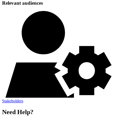
Relevant audiences
Stakeholders​​​​‌ ‍ ​‍​‍‌‍ ‌ ​‍‌‍‍‌‌‍‌ ‌‍‍‌‌‍ ‍​‍​‍​ ‍‍​‍​‍‌ ​ ‌‍​‌‌‍ ‍‌‍‍‌‌ ‌​‌ ‍‌​‍ ‍‌‍‍‌‌‍ ​‍​‍​‍ ​​‍​‍‌‍‍​‌ ​‍‌‍‌‌‌‍‌‍​‍​‍​ ‍‍​‍​‍‌‍‍​‌ ‌​‌ ‌​‌ ​​​ ‍‍​‍ ​‍ ‌‍ ​‌‍ ‌‍​ ‌‍​‌‌‍ ​‌‍‍​‌‍ ‌ ​ ‌ ‌​​ ‍‍​ ​ ​ ​ ​ ​ ​ ​ ​‍ ‌‍‍‌‌‍ ‍‌ ‌​‌‍‌‌‌‍ ‍‌ ‌​​‍ ‌‍‌‌‌‍‌​‌‍‍‌‌ ‌​​‍ ‌‍ ‌‌‍ ‌‍‌​‌‍‌‌​ ‌‌ ​​‌ ​‍‌‍‌‌‌ ​ ‌‍‌‌‌‍ ‍‌ ‌​‌‍​‌‌ ‌​‌‍‍‌‌‍ ‌‍ ‍​ ‍ ‌‍‍‌‌‍‌​​ ‌‌‍‌​​ ​‌‌‍​‍​ ‍​​ ‌​‌‍​‌​ ​​​ ‍​​‍ ‌​ ‌​​ ​ ​ ​‍​ ‌​​‍ ‌​ ‌​​ ‍​‌‍‌‍‌‍‌‍​‍ ‌‌‍​‌​ ‌​​ ​ ​ ‌‍​‍ ‌​ ‌​​ ​‍​ ‌ ​ ​​​ ‌‍‌‍​‍‌‍​‍​ ​‌​ ​ ‌‍‌​‌‍‌‍‌‍‌‌​ ‍ ‌ ‌​‌ ‍‌‌ ​​‌‍‌‌​ ‌‌‍​‌‌ ‌‌‌‍‌​‌‍‍‌‌‍‌‌‌‍ ‍‌‍​ ‌‍‌‌​ ‍ ‌ ​​‌‍​‌‌ ‌​‌‍‍​​ ‌‌ ‌​‌‍‍‌‌ ‌​‌‍ ​‌‍‌‌​ ‌‍​‍‌‍​‌‌ ​ ‌‍‌‌‌‌‌‌‌ ​‍‌‍ ​​ ‌‌‍‍​‌ ‌​‌ ‌​‌ ​​​‍‌‌​ ​ ‌​​‌​‍‌‌​ ​‍‌​‌‍​‍‌‌​ ​‍‌​‌‍‌‍ ​‌‍ ‌‍​ ‌‍​‌‌‍ ​‌‍‍​‌‍ ‌ ​ ‌ ‌​​‍‌‌​ ​ ‌​​‌​ ​ ​ ​ ​ ​ ​ ​ ​‍‌‍‌‍‍‌‌‍‌​​ ‌‌‍‌​​ ​‌‌‍​‍​ ‍​​ ‌​‌‍​‌​ ​​​ ‍​​‍ ‌​ ‌​​ ​ ​ ​‍​ ‌​​‍ ‌​ ‌​​ ‍​‌‍‌‍‌‍‌‍​‍ ‌‌‍​‌​ ‌​​ ​ ​ ‌‍​‍ ‌​ ‌​​ ​‍​ ‌ ​ ​​​ ‌‍‌‍​‍‌‍​‍​ ​‌​ ​ ‌‍‌​‌‍‌‍‌‍‌‌​‍‌‍‌ ‌​‌ ‍‌‌ ​​‌‍‌‌​ ‌‌‍​‌‌ ‌‌‌‍‌​‌‍‍‌‌‍‌‌‌‍ ‍‌‍​ ‌‍‌‌​‍‌‍‌ ​​‌‍​‌‌ ‌​‌‍‍​​ ‌‌ ‌​‌‍‍‌‌ ‌​‌‍ ​‌‍‌‌​‍‌‍‌ ​​‌‍‌‌‌ ​‍‌ ​ ‌ ​​‌‍‌‌‌‍​ ‌ ‌​‌‍‍‌‌ ‌‍‌‍‌‌​ ‌‌ ​​‌ ‌‌‌‍​‍‌‍ ​‌‍‍‌‌ ​ ‌‍‍​‌‍‌‌‌‍‌​​‍​‍‌ ‌
Need Help?​​​​‌ ‍ ​‍​‍‌‍ ‌ ​‍‌‍‍‌‌‍‌ ‌‍‍‌‌‍ ‍​‍​‍​ ‍‍​‍​‍‌ ​ ‌‍​‌‌‍ ‍‌‍‍‌‌ ‌​‌ ‍‌​‍ ‍‌‍‍‌‌‍ ​‍​‍​‍ ​​‍​‍‌‍‍​‌ ​‍‌‍‌‌‌‍‌‍​‍​‍​ ‍‍​‍​‍‌‍‍​‌ ‌​‌ ‌​‌ ​​​ ‍‍​‍ ​‍ ‌‍ ​‌‍ ‌‍​ ‌‍​‌‌‍ ​‌‍‍​‌‍ ‌ ​ ‌ ‌​​ ‍‍​ ​ ​ ​ ​ ​ ​ ​ ​‍ ‌‍‍‌‌‍ ‍‌ ‌​‌‍‌‌‌‍ ‍‌ ‌​​‍ ‌‍‌‌‌‍‌​‌‍‍‌‌ ‌​​‍ ‌‍ ‌‌‍ ‌‍‌​‌‍‌‌​ ‌‌ ​​‌ ​‍‌‍‌‌‌ ​ ‌‍‌‌‌‍ ‍‌ ‌​‌‍​‌‌ ‌​‌‍‍‌‌‍ ‌‍ ‍​ ‍ ‌‍‍‌‌‍‌​​ ‌‌ ​ ‌‍‍‌‌ ‌​‌‍‌‌‌​‌‍‌‍ ‌‍ ‌ ‌​‌‍‌‌‌ ​‍​ ‍ ‌ ‌​‌ ‍‌‌ ​​‌‍‌‌​ ‌‌‍‌‍‌‍ ‌‍ ‌ ‌​‌‍‌‌‌ ​‍​ ‍ ‌ ​​‌‍​‌‌ ‌​‌‍‍​​ ‌‌‍ ‌‌‍‌‌‌‍ ‍‌ ‌‌‌ ​ ​‍‌‌​ ‌‌‌​​‍‌‌ ‌‍‍ ‌‍‌‌‌ ‍‌​‍‌‌​ ​ ‌​‌​​‍‌‌​ ​ ‌​‌​​‍‌‌​ ​‍​ ​‍‌‍‌‌‌‍‌‍​ ​‌​ ‌ ​ ​‌‌‍​ ‌‍‌‌‌‍​‌​ ‍‌‌‍‌​​ ​‍‌‍​ ​‍‌‌​ ​‍​ ​‍​‍‌‌​ ‌‌‌​‌​​‍ ‍‌‍‍​‌‍‌‌‌‍​‌‌‍‌​‌‍‍‌‌‍ ‍‌‍‌ ​ ‌‍​‍‌‍​‌‌ ​ ‌‍‌‌‌‌‌‌‌ ​‍‌‍ ​​ ‌‌‍‍​‌ ‌​‌ ‌​‌ ​​​‍‌‌​ ​ ‌​​‌​‍‌‌​ ​‍‌​‌‍​‍‌‌​ ​‍‌​‌‍‌‍ ​‌‍ ‌‍​ ‌‍​‌‌‍ ​‌‍‍​‌‍ ‌ ​ ‌ ‌​​‍‌‌​ ​ ‌​​‌​ ​ ​ ​ ​ ​ ​ ​ ​‍‌‍‌‍‍‌‌‍‌​​ ‌‌ ​ ‌‍‍‌‌ ‌​‌‍‌‌‌​‌‍‌‍ ‌‍ ‌ ‌​‌‍‌‌‌ ​‍​‍‌‍‌ ‌​‌ ‍‌‌ ​​‌‍‌‌​ ‌‌‍‌‍‌‍ ‌‍ ‌ ‌​‌‍‌‌‌ ​‍​‍‌‍‌ ​​‌‍​‌‌ ‌​‌‍‍​​ ‌‌‍ ‌‌‍‌‌‌‍ ‍‌ ‌‌‌ ​ ​‍‌‌​ ‌‌‌​​‍‌‌ ‌‍‍ ‌‍‌‌‌ ‍‌​‍‌‌​ ​ ‌​‌​​‍‌‌​ ​ ‌​‌​​‍‌‌​ ​‍​ ​‍‌‍‌‌‌‍‌‍​ ​‌​ ‌ ​ ​‌‌‍​ ‌‍‌‌‌‍​‌​ ‍‌‌‍‌​​ ​‍‌‍​ ​‍‌‌​ ​‍​ ​‍​‍‌‌​ ‌‌‌​‌​​‍ ‍‌‍‍​‌‍‌‌‌‍​‌‌‍‌​‌‍‍‌‌‍ ‍‌‍‌ ​‍‌‍‌ ​​‌‍‌‌‌ ​‍‌ ​ ‌ ​​‌‍‌‌‌‍​ ‌ ‌​‌‍‍‌‌ ‌‍‌‍‌‌​ ‌‌ ​​‌ ‌‌‌‍​‍‌‍ ​‌‍‍‌‌ ​ ‌‍‍​‌‍‌‌‌‍‌​​‍​‍‌ ‌