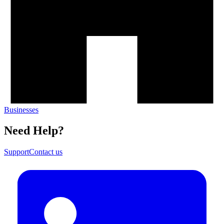
Businesses​​​​‌ ‍ ​‍​‍‌‍ ‌ ​‍‌‍‍‌‌‍‌ ‌‍‍‌‌‍ ‍​‍​‍​ ‍‍​‍​‍‌ ​ ‌‍​‌‌‍ ‍‌‍‍‌‌ ‌​‌ ‍‌​‍ ‍‌‍‍‌‌‍ ​‍​‍​‍ ​​‍​‍‌‍‍​‌ ​‍‌‍‌‌‌‍‌‍​‍​‍​ ‍‍​‍​‍‌‍‍​‌ ‌​‌ ‌​‌ ​​​ ‍‍​‍ ​‍ ‌‍ ​‌‍ ‌‍​ ‌‍​‌‌‍ ​‌‍‍​‌‍ ‌ ​ ‌ ‌​​ ‍‍​ ​ ​ ​ ​ ​ ​ ​ ​‍ ‌‍‍‌‌‍ ‍‌ ‌​‌‍‌‌‌‍ ‍‌ ‌​​‍ ‌‍‌‌‌‍‌​‌‍‍‌‌ ‌​​‍ ‌‍ ‌‌‍ ‌‍‌​‌‍‌‌​ ‌‌ ​​‌ ​‍‌‍‌‌‌ ​ ‌‍‌‌‌‍ ‍‌ ‌​‌‍​‌‌ ‌​‌‍‍‌‌‍ ‌‍ ‍​ ‍ ‌‍‍‌‌‍‌​​ ‌‌‍​‌​ ​ ​ ​​​ ‍​​ ‍‌​ ​​​ ‍​​ ‌‌​‍ ‌​ ‍‌​ ​​​ ‌‍​ ‍​​‍ ‌​ ‌​‌‍‌‌​ ‌‌‌‍‌‍​‍ ‌​ ‍‌​ ​ ​ ‍‌​ ​ ​‍ ‌‌‍‌‍​ ‌‌​ ‌‍‌‍​ ​ ​‌​ ​​​ ‍​‌‍‌​​ ‌‍​ ‌‍​ ‍‌​ ​‍​ ‍ ‌ ‌​‌ ‍‌‌ ​​‌‍‌‌​ ‌‌‍​‌‌ ‌‌‌‍‌​‌‍‍‌‌‍‌‌‌‍ ‍‌‍​ ‌‍‌‌​ ‍ ‌ ​​‌‍​‌‌ ‌​‌‍‍​​ ‌‌ ‌​‌‍‍‌‌ ‌​‌‍ ​‌‍‌‌​ ‌‍​‍‌‍​‌‌ ​ ‌‍‌‌‌‌‌‌‌ ​‍‌‍ ​​ ‌‌‍‍​‌ ‌​‌ ‌​‌ ​​​‍‌‌​ ​ ‌​​‌​‍‌‌​ ​‍‌​‌‍​‍‌‌​ ​‍‌​‌‍‌‍ ​‌‍ ‌‍​ ‌‍​‌‌‍ ​‌‍‍​‌‍ ‌ ​ ‌ ‌​​‍‌‌​ ​ ‌​​‌​ ​ ​ ​ ​ ​ ​ ​ ​‍‌‍‌‍‍‌‌‍‌​​ ‌‌‍​‌​ ​ ​ ​​​ ‍​​ ‍‌​ ​​​ ‍​​ ‌‌​‍ ‌​ ‍‌​ ​​​ ‌‍​ ‍​​‍ ‌​ ‌​‌‍‌‌​ ‌‌‌‍‌‍​‍ ‌​ ‍‌​ ​ ​ ‍‌​ ​ ​‍ ‌‌‍‌‍​ ‌‌​ ‌‍‌‍​ ​ ​‌​ ​​​ ‍​‌‍‌​​ ‌‍​ ‌‍​ ‍‌​ ​‍​‍‌‍‌ ‌​‌ ‍‌‌ ​​‌‍‌‌​ ‌‌‍​‌‌ ‌‌‌‍‌​‌‍‍‌‌‍‌‌‌‍ ‍‌‍​ ‌‍‌‌​‍‌‍‌ ​​‌‍​‌‌ ‌​‌‍‍​​ ‌‌ ‌​‌‍‍‌‌ ‌​‌‍ ​‌‍‌‌​‍‌‍‌ ​​‌‍‌‌‌ ​‍‌ ​ ‌ ​​‌‍‌‌‌‍​ ‌ ‌​‌‍‍‌‌ ‌‍‌‍‌‌​ ‌‌ ​​‌ ‌‌‌‍​‍‌‍ ​‌‍‍‌‌ ​ ‌‍‍​‌‍‌‌‌‍‌​​‍​‍‌ ‌
Need Help?​​​​‌ ‍ ​‍​‍‌‍ ‌ ​‍‌‍‍‌‌‍‌ ‌‍‍‌‌‍ ‍​‍​‍​ ‍‍​‍​‍‌ ​ ‌‍​‌‌‍ ‍‌‍‍‌‌ ‌​‌ ‍‌​‍ ‍‌‍‍‌‌‍ ​‍​‍​‍ ​​‍​‍‌‍‍​‌ ​‍‌‍‌‌‌‍‌‍​‍​‍​ ‍‍​‍​‍‌‍‍​‌ ‌​‌ ‌​‌ ​​​ ‍‍​‍ ​‍ ‌‍ ​‌‍ ‌‍​ ‌‍​‌‌‍ ​‌‍‍​‌‍ ‌ ​ ‌ ‌​​ ‍‍​ ​ ​ ​ ​ ​ ​ ​ ​‍ ‌‍‍‌‌‍ ‍‌ ‌​‌‍‌‌‌‍ ‍‌ ‌​​‍ ‌‍‌‌‌‍‌​‌‍‍‌‌ ‌​​‍ ‌‍ ‌‌‍ ‌‍‌​‌‍‌‌​ ‌‌ ​​‌ ​‍‌‍‌‌‌ ​ ‌‍‌‌‌‍ ‍‌ ‌​‌‍​‌‌ ‌​‌‍‍‌‌‍ ‌‍ ‍​ ‍ ‌‍‍‌‌‍‌​​ ‌‌ ​ ‌‍‍‌‌ ‌​‌‍‌‌‌​‌‍‌‍ ‌‍ ‌ ‌​‌‍‌‌‌ ​‍​ ‍ ‌ ‌​‌ ‍‌‌ ​​‌‍‌‌​ ‌‌‍‌‍‌‍ ‌‍ ‌ ‌​‌‍‌‌‌ ​‍​ ‍ ‌ ​​‌‍​‌‌ ‌​‌‍‍​​ ‌‌‍ ‌‌‍‌‌‌‍ ‍‌ ‌‌‌ ​ ​‍‌‌​ ‌‌‌​​‍‌‌ ‌‍‍ ‌‍‌‌‌ ‍‌​‍‌‌​ ​ ‌​‌​​‍‌‌​ ​ ‌​‌​​‍‌‌​ ​‍​ ​‍‌‍‌‌‌‍‌‍​ ​‌​ ‌ ​ ​‌‌‍​ ‌‍‌‌‌‍​‌​ ‍‌‌‍‌​​ ​‍‌‍​ ​‍‌‌​ ​‍​ ​‍​‍‌‌​ ‌‌‌​‌​​‍ ‍‌‍‍​‌‍‌‌‌‍​‌‌‍‌​‌‍‍‌‌‍ ‍‌‍‌ ​ ‌‍​‍‌‍​‌‌ ​ ‌‍‌‌‌‌‌‌‌ ​‍‌‍ ​​ ‌‌‍‍​‌ ‌​‌ ‌​‌ ​​​‍‌‌​ ​ ‌​​‌​‍‌‌​ ​‍‌​‌‍​‍‌‌​ ​‍‌​‌‍‌‍ ​‌‍ ‌‍​ ‌‍​‌‌‍ ​‌‍‍​‌‍ ‌ ​ ‌ ‌​​‍‌‌​ ​ ‌​​‌​ ​ ​ ​ ​ ​ ​ ​ ​‍‌‍‌‍‍‌‌‍‌​​ ‌‌ ​ ‌‍‍‌‌ ‌​‌‍‌‌‌​‌‍‌‍ ‌‍ ‌ ‌​‌‍‌‌‌ ​‍​‍‌‍‌ ‌​‌ ‍‌‌ ​​‌‍‌‌​ ‌‌‍‌‍‌‍ ‌‍ ‌ ‌​‌‍‌‌‌ ​‍​‍‌‍‌ ​​‌‍​‌‌ ‌​‌‍‍​​ ‌‌‍ ‌‌‍‌‌‌‍ ‍‌ ‌‌‌ ​ ​‍‌‌​ ‌‌‌​​‍‌‌ ‌‍‍ ‌‍‌‌‌ ‍‌​‍‌‌​ ​ ‌​‌​​‍‌‌​ ​ ‌​‌​​‍‌‌​ ​‍​ ​‍‌‍‌‌‌‍‌‍​ ​‌​ ‌ ​ ​‌‌‍​ ‌‍‌‌‌‍​‌​ ‍‌‌‍‌​​ ​‍‌‍​ ​‍‌‌​ ​‍​ ​‍​‍‌‌​ ‌‌‌​‌​​‍ ‍‌‍‍​‌‍‌‌‌‍​‌‌‍‌​‌‍‍‌‌‍ ‍‌‍‌ ​‍‌‍‌ ​​‌‍‌‌‌ ​‍‌ ​ ‌ ​​‌‍‌‌‌‍​ ‌ ‌​‌‍‍‌‌ ‌‍‌‍‌‌​ ‌‌ ​​‌ ‌‌‌‍​‍‌‍ ​‌‍‍‌‌ ​ ‌‍‍​‌‍‌‌‌‍‌​​‍​‍‌ ‌
Support​​​​‌ ‍ ​‍​‍‌‍ ‌ ​‍‌‍‍‌‌‍‌ ‌‍‍‌‌‍ ‍​‍​‍​ ‍‍​‍​‍‌ ​ ‌‍​‌‌‍ ‍‌‍‍‌‌ ‌​‌ ‍‌​‍ ‍‌‍‍‌‌‍ ​‍​‍​‍ ​​‍​‍‌‍‍​‌ ​‍‌‍‌‌‌‍‌‍​‍​‍​ ‍‍​‍​‍‌‍‍​‌ ‌​‌ ‌​‌ ​​​ ‍‍​‍ ​‍ ‌‍ ​‌‍ ‌‍​ ‌‍​‌‌‍ ​‌‍‍​‌‍ ‌ ​ ‌ ‌​​ ‍‍​ ​ ​ ​ ​ ​ ​ ​ ​‍ ‌‍‍‌‌‍ ‍‌ ‌​‌‍‌‌‌‍ ‍‌ ‌​​‍ ‌‍‌‌‌‍‌​‌‍‍‌‌ ‌​​‍ ‌‍ ‌‌‍ ‌‍‌​‌‍‌‌​ ‌‌ ​​‌ ​‍‌‍‌‌‌ ​ ‌‍‌‌‌‍ ‍‌ ‌​‌‍​‌‌ ‌​‌‍‍‌‌‍ ‌‍ ‍​ ‍ ‌‍‍‌‌‍‌​​ ‌‌ ​ ‌‍‍‌‌ ‌​‌‍‌‌‌​‌‍‌‍ ‌‍ ‌ ‌​‌‍‌‌‌ ​‍​ ‍ ‌ ‌​‌ ‍‌‌ ​​‌‍‌‌​ ‌‌‍‌‍‌‍ ‌‍ ‌ ‌​‌‍‌‌‌ ​‍​ ‍ ‌ ​​‌‍​‌‌ ‌​‌‍‍​​ ‌‌‍ ‌‌‍‌‌‌‍ ‍‌ ‌‌‌ ​ ​‍‌‌​ ‌‌‌​​‍‌‌ ‌‍‍ ‌‍‌‌‌ ‍‌​‍‌‌​ ​ ‌​‌​​‍‌‌​ ​ ‌​‌​​‍‌‌​ ​‍​ ​‍‌‍‌‌‌‍‌‍​ ​‌​ ‌ ​ ​‌‌‍​ ‌‍‌‌‌‍​‌​ ‍‌‌‍‌​​ ​‍‌‍​ ​‍‌‌​ ​‍​ ​‍​‍‌‌​ ‌‌‌​‌​​‍ ‍‌‍‍‌‌ ‌​‌‍‌‌‌‍ ‌‌ ​ ​‍‌‌​ ‌‌‌​​‍‌‌ ‌‍‍ ‌‍‌‌‌ ‍‌​‍‌‌​ ​ ‌​‌​​‍‌‌​ ​ ‌​‌​​‍‌‌​ ​‍​ ​‍‌‍​‌​ ‌‌​ ‍‌‌‍‌‍‌‍‌‌‌‍‌​‌‍​ ​ ​‍‌‍​‌‌‍‌​‌‍​‌‌‍​‍​‍‌‌​ ​‍​ ​‍​‍‌‌​ ‌‌‌​‌​​‍ ‍‌ ‌​‌‍‌‌‌ ‍​‌ ‌​​ ‌‍​‍‌‍​‌‌ ​ ‌‍‌‌‌‌‌‌‌ ​‍‌‍ ​​ ‌‌‍‍​‌ ‌​‌ ‌​‌ ​​​‍‌‌​ ​ ‌​​‌​‍‌‌​ ​‍‌​‌‍​‍‌‌​ ​‍‌​‌‍‌‍ ​‌‍ ‌‍​ ‌‍​‌‌‍ ​‌‍‍​‌‍ ‌ ​ ‌ ‌​​‍‌‌​ ​ ‌​​‌​ ​ ​ ​ ​ ​ ​ ​ ​‍‌‍‌‍‍‌‌‍‌​​ ‌‌ ​ ‌‍‍‌‌ ‌​‌‍‌‌‌​‌‍‌‍ ‌‍ ‌ ‌​‌‍‌‌‌ ​‍​‍‌‍‌ ‌​‌ ‍‌‌ ​​‌‍‌‌​ ‌‌‍‌‍‌‍ ‌‍ ‌ ‌​‌‍‌‌‌ ​‍​‍‌‍‌ ​​‌‍​‌‌ ‌​‌‍‍​​ ‌‌‍ ‌‌‍‌‌‌‍ ‍‌ ‌‌‌ ​ ​‍‌‌​ ‌‌‌​​‍‌‌ ‌‍‍ ‌‍‌‌‌ ‍‌​‍‌‌​ ​ ‌​‌​​‍‌‌​ ​ ‌​‌​​‍‌‌​ ​‍​ ​‍‌‍‌‌‌‍‌‍​ ​‌​ ‌ ​ ​‌‌‍​ ‌‍‌‌‌‍​‌​ ‍‌‌‍‌​​ ​‍‌‍​ ​‍‌‌​ ​‍​ ​‍​‍‌‌​ ‌‌‌​‌​​‍ ‍‌‍‍‌‌ ‌​‌‍‌‌‌‍ ‌‌ ​ ​‍‌‌​ ‌‌‌​​‍‌‌ ‌‍‍ ‌‍‌‌‌ ‍‌​‍‌‌​ ​ ‌​‌​​‍‌‌​ ​ ‌​‌​​‍‌‌​ ​‍​ ​‍‌‍​‌​ ‌‌​ ‍‌‌‍‌‍‌‍‌‌‌‍‌​‌‍​ ​ ​‍‌‍​‌‌‍‌​‌‍​‌‌‍​‍​‍‌‌​ ​‍​ ​‍​‍‌‌​ ‌‌‌​‌​​‍ ‍‌ ‌​‌‍‌‌‌ ‍​‌ ‌​​‍‌‍‌ ​​‌‍‌‌‌ ​‍‌ ​ ‌ ​​‌‍‌‌‌‍​ ‌ ‌​‌‍‍‌‌ ‌‍‌‍‌‌​ ‌‌ ​​‌ ‌‌‌‍​‍‌‍ ​‌‍‍‌‌ ​ ‌‍‍​‌‍‌‌‌‍‌​​‍​‍‌ ‌
Contact us​​​​‌ ‍ ​‍​‍‌‍ ‌ ​‍‌‍‍‌‌‍‌ ‌‍‍‌‌‍ ‍​‍​‍​ ‍‍​‍​‍‌ ​ ‌‍​‌‌‍ ‍‌‍‍‌‌ ‌​‌ ‍‌​‍ ‍‌‍‍‌‌‍ ​‍​‍​‍ ​​‍​‍‌‍‍​‌ ​‍‌‍‌‌‌‍‌‍​‍​‍​ ‍‍​‍​‍‌‍‍​‌ ‌​‌ ‌​‌ ​​​ ‍‍​‍ ​‍ ‌‍ ​‌‍ ‌‍​ ‌‍​‌‌‍ ​‌‍‍​‌‍ ‌ ​ ‌ ‌​​ ‍‍​ ​ ​ ​ ​ ​ ​ ​ ​‍ ‌‍‍‌‌‍ ‍‌ ‌​‌‍‌‌‌‍ ‍‌ ‌​​‍ ‌‍‌‌‌‍‌​‌‍‍‌‌ ‌​​‍ ‌‍ ‌‌‍ ‌‍‌​‌‍‌‌​ ‌‌ ​​‌ ​‍‌‍‌‌‌ ​ ‌‍‌‌‌‍ ‍‌ ‌​‌‍​‌‌ ‌​‌‍‍‌‌‍ ‌‍ ‍​ ‍ ‌‍‍‌‌‍‌​​ ‌‌ ​ ‌‍‍‌‌ ‌​‌‍‌‌‌​‌‍‌‍ ‌‍ ‌ ‌​‌‍‌‌‌ ​‍​ ‍ ‌ ‌​‌ ‍‌‌ ​​‌‍‌‌​ ‌‌‍‌‍‌‍ ‌‍ ‌ ‌​‌‍‌‌‌ ​‍​ ‍ ‌ ​​‌‍​‌‌ ‌​‌‍‍​​ ‌‌‍ ‌‌‍‌‌‌‍ ‍‌ ‌‌‌ ​ ​‍‌‌​ ‌‌‌​​‍‌‌ ‌‍‍ ‌‍‌‌‌ ‍‌​‍‌‌​ ​ ‌​‌​​‍‌‌​ ​ ‌​‌​​‍‌‌​ ​‍​ ​‍‌‍‌‌‌‍‌‍​ ​‌​ ‌ ​ ​‌‌‍​ ‌‍‌‌‌‍​‌​ ‍‌‌‍‌​​ ​‍‌‍​ ​‍‌‌​ ​‍​ ​‍​‍‌‌​ ‌‌‌​‌​​‍ ‍‌‍‍‌‌ ‌​‌‍‌‌‌‍ ‌‌ ​ ​‍‌‌​ ‌‌‌​​‍‌‌ ‌‍‍ ‌‍‌‌‌ ‍‌​‍‌‌​ ​ ‌​‌​​‍‌‌​ ​ ‌​‌​​‍‌‌​ ​‍​ ​‍​ ‍​‌‍​ ​ ‍​‌‍​‌‌‍‌​‌‍​‍​ ‌‌​ ​ ​ ​ ​ ‌‌​ ‌ ​ ‍​​‍‌‌​ ​‍​ ​‍​‍‌‌​ ‌‌‌​‌​​‍ ‍‌ ‌​‌‍‌‌‌ ‍​‌ ‌​​ ‌‍​‍‌‍​‌‌ ​ ‌‍‌‌‌‌‌‌‌ ​‍‌‍ ​​ ‌‌‍‍​‌ ‌​‌ ‌​‌ ​​​‍‌‌​ ​ ‌​​‌​‍‌‌​ ​‍‌​‌‍​‍‌‌​ ​‍‌​‌‍‌‍ ​‌‍ ‌‍​ ‌‍​‌‌‍ ​‌‍‍​‌‍ ‌ ​ ‌ ‌​​‍‌‌​ ​ ‌​​‌​ ​ ​ ​ ​ ​ ​ ​ ​‍‌‍‌‍‍‌‌‍‌​​ ‌‌ ​ ‌‍‍‌‌ ‌​‌‍‌‌‌​‌‍‌‍ ‌‍ ‌ ‌​‌‍‌‌‌ ​‍​‍‌‍‌ ‌​‌ ‍‌‌ ​​‌‍‌‌​ ‌‌‍‌‍‌‍ ‌‍ ‌ ‌​‌‍‌‌‌ ​‍​‍‌‍‌ ​​‌‍​‌‌ ‌​‌‍‍​​ ‌‌‍ ‌‌‍‌‌‌‍ ‍‌ ‌‌‌ ​ ​‍‌‌​ ‌‌‌​​‍‌‌ ‌‍‍ ‌‍‌‌‌ ‍‌​‍‌‌​ ​ ‌​‌​​‍‌‌​ ​ ‌​‌​​‍‌‌​ ​‍​ ​‍‌‍‌‌‌‍‌‍​ ​‌​ ‌ ​ ​‌‌‍​ ‌‍‌‌‌‍​‌​ ‍‌‌‍‌​​ ​‍‌‍​ ​‍‌‌​ ​‍​ ​‍​‍‌‌​ ‌‌‌​‌​​‍ ‍‌‍‍‌‌ ‌​‌‍‌‌‌‍ ‌‌ ​ ​‍‌‌​ ‌‌‌​​‍‌‌ ‌‍‍ ‌‍‌‌‌ ‍‌​‍‌‌​ ​ ‌​‌​​‍‌‌​ ​ ‌​‌​​‍‌‌​ ​‍​ ​‍​ ‍​‌‍​ ​ ‍​‌‍​‌‌‍‌​‌‍​‍​ ‌‌​ ​ ​ ​ ​ ‌‌​ ‌ ​ ‍​​‍‌‌​ ​‍​ ​‍​‍‌‌​ ‌‌‌​‌​​‍ ‍‌ ‌​‌‍‌‌‌ ‍​‌ ‌​​‍‌‍‌ ​​‌‍‌‌‌ ​‍‌ ​ ‌ ​​‌‍‌‌‌‍​ ‌ ‌​‌‍‍‌‌ ‌‍‌‍‌‌​ ‌‌ ​​‌ ‌‌‌‍​‍‌‍ ​‌‍‍‌‌ ​ ‌‍‍​‌‍‌‌‌‍‌​​‍​‍‌ ‌