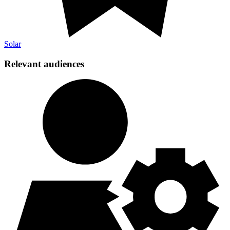
Solar​​​​‌ ‍ ​‍​‍‌‍ ‌ ​‍‌‍‍‌‌‍‌ ‌‍‍‌‌‍ ‍​‍​‍​ ‍‍​‍​‍‌ ​ ‌‍​‌‌‍ ‍‌‍‍‌‌ ‌​‌ ‍‌​‍ ‍‌‍‍‌‌‍ ​‍​‍​‍ ​​‍​‍‌‍‍​‌ ​‍‌‍‌‌‌‍‌‍​‍​‍​ ‍‍​‍​‍‌‍‍​‌ ‌​‌ ‌​‌ ​​​ ‍‍​‍ ​‍ ‌‍ ​‌‍ ‌‍​ ‌‍​‌‌‍ ​‌‍‍​‌‍ ‌ ​ ‌ ‌​​ ‍‍​ ​ ​ ​ ​ ​ ​ ​ ​‍ ‌‍‍‌‌‍ ‍‌ ‌​‌‍‌‌‌‍ ‍‌ ‌​​‍ ‌‍‌‌‌‍‌​‌‍‍‌‌ ‌​​‍ ‌‍ ‌‌‍ ‌‍‌​‌‍‌‌​ ‌‌ ​​‌ ​‍‌‍‌‌‌ ​ ‌‍‌‌‌‍ ‍‌ ‌​‌‍​‌‌ ‌​‌‍‍‌‌‍ ‌‍ ‍​ ‍ ‌‍‍‌‌‍‌​​ ‌​ ‌‍​ ‌‌​ ​​‌‍‌​​ ​ ​ ​ ​ ‍‌​ ‌ ​‍ ‌‌‍​‌​ ‌ ‌‍​‌‌‍‌‍​‍ ‌​ ‌​​ ‌​​ ‌ ‌‍​‍​‍ ‌‌‍​‍​ ​​​ ‍​​ ‌ ​‍ ‌​ ​‌​ ​​​ ‌‍‌‍‌​‌‍‌​​ ‌‍​ ‍‌​ ‌‍‌‍‌‌‌‍​‌​ ‌ ​ ​‌​ ‍ ‌ ‌​‌ ‍‌‌ ​​‌‍‌‌​ ‌‌ ‌​‌‍‌‌‌‍​ ‌‍‍​‌‍ ‍‌‍ ‌‍ ​‌‍ ‌‍‌ ‌ ‍‌​ ‍ ‌ ​​‌‍​‌‌ ‌​‌‍‍​​ ‌‌ ‌​‌‍‍‌‌ ‌​‌‍ ​‌‍‌‌​ ‌‍​‍‌‍​‌‌ ​ ‌‍‌‌‌‌‌‌‌ ​‍‌‍ ​​ ‌‌‍‍​‌ ‌​‌ ‌​‌ ​​​‍‌‌​ ​ ‌​​‌​‍‌‌​ ​‍‌​‌‍​‍‌‌​ ​‍‌​‌‍‌‍ ​‌‍ ‌‍​ ‌‍​‌‌‍ ​‌‍‍​‌‍ ‌ ​ ‌ ‌​​‍‌‌​ ​ ‌​​‌​ ​ ​ ​ ​ ​ ​ ​ ​‍‌‍‌‍‍‌‌‍‌​​ ‌​ ‌‍​ ‌‌​ ​​‌‍‌​​ ​ ​ ​ ​ ‍‌​ ‌ ​‍ ‌‌‍​‌​ ‌ ‌‍​‌‌‍‌‍​‍ ‌​ ‌​​ ‌​​ ‌ ‌‍​‍​‍ ‌‌‍​‍​ ​​​ ‍​​ ‌ ​‍ ‌​ ​‌​ ​​​ ‌‍‌‍‌​‌‍‌​​ ‌‍​ ‍‌​ ‌‍‌‍‌‌‌‍​‌​ ‌ ​ ​‌​‍‌‍‌ ‌​‌ ‍‌‌ ​​‌‍‌‌​ ‌‌ ‌​‌‍‌‌‌‍​ ‌‍‍​‌‍ ‍‌‍ ‌‍ ​‌‍ ‌‍‌ ‌ ‍‌​‍‌‍‌ ​​‌‍​‌‌ ‌​‌‍‍​​ ‌‌ ‌​‌‍‍‌‌ ‌​‌‍ ​‌‍‌‌​‍‌‍‌ ​​‌‍‌‌‌ ​‍‌ ​ ‌ ​​‌‍‌‌‌‍​ ‌ ‌​‌‍‍‌‌ ‌‍‌‍‌‌​ ‌‌ ​​‌ ‌‌‌‍​‍‌‍ ​‌‍‍‌‌ ​ ‌‍‍​‌‍‌‌‌‍‌​​‍​‍‌ ‌
Relevant audiences