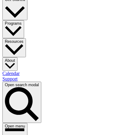
Programs​​​​‌ ‍ ​‍​‍‌‍ ‌ ​‍‌‍‍‌‌‍‌ ‌‍‍‌‌‍ ‍​‍​‍​ ‍‍​‍​‍‌ ​ ‌‍​‌‌‍ ‍‌‍‍‌‌ ‌​‌ ‍‌​‍ ‍‌‍‍‌‌‍ ​‍​‍​‍ ​​‍​‍‌‍‍​‌ ​‍‌‍‌‌‌‍‌‍​‍​‍​ ‍‍​‍​‍‌‍‍​‌ ‌​‌ ‌​‌ ​​​ ‍‍​‍ ​‍ ‌‍ ​‌‍ ‌‍​ ‌‍​‌‌‍ ​‌‍‍​‌‍ ‌ ​ ‌ ‌​​ ‍‍​ ​ ​ ​ ​ ​ ​ ​ ​‍ ‌‍‍‌‌‍ ‍‌ ‌​‌‍‌‌‌‍ ‍‌ ‌​​‍ ‌‍‌‌‌‍‌​‌‍‍‌‌ ‌​​‍ ‌‍ ‌‌‍ ‌‍‌​‌‍‌‌​ ‌‌ ​​‌ ​‍‌‍‌‌‌ ​ ‌‍‌‌‌‍ ‍‌ ‌​‌‍​‌‌ ‌​‌‍‍‌‌‍ ‌‍ ‍​ ‍ ‌‍‍‌‌‍‌​​ ‌‌ ​ ‌‍‍‌‌ ‌​‌‍‌‌‌​‍​‌‍‌‌‌‍​‌‌‍‌​‌‍‌‌‌ ​‍​ ‍ ‌ ‌​‌ ‍‌‌ ​​‌‍‌‌​ ‌‌‍‍​‌‍‌‌‌‍​‌‌‍‌​‌‍‌‌‌ ​‍​ ‍ ‌ ​​‌‍​‌‌ ‌​‌‍‍​​ ‌‌‍ ​‌‍‌‌‌‍‌‍‌ ‌​‌​ ‌‌‍‌‌‌‍ ‍‌ ‌‌‌ ​ ​‍‌‌​ ‌‌‌​​‍‌‌ ‌‍‍ ‌‍‌‌‌ ‍‌​‍‌‌​ ​ ‌​‌​​‍‌‌​ ​ ‌​‌​​‍‌‌​ ​‍​ ​‍​ ​ ‌‍‌​​ ‌​​ ​‌‌‍‌‌​ ‌​​ ​​​ ‌​‌‍‌‌‌‍‌​​ ​​​ ​​​‍‌‌​ ​‍​ ​‍​‍‌‌​ ‌‌‌​‌​​‍ ‍‌ ‌​‌‍‌‌‌ ‍​‌ ‌​​ ‌‍​‍‌‍​‌‌ ​ ‌‍‌‌‌‌‌‌‌ ​‍‌‍ ​​ ‌‌‍‍​‌ ‌​‌ ‌​‌ ​​​‍‌‌​ ​ ‌​​‌​‍‌‌​ ​‍‌​‌‍​‍‌‌​ ​‍‌​‌‍‌‍ ​‌‍ ‌‍​ ‌‍​‌‌‍ ​‌‍‍​‌‍ ‌ ​ ‌ ‌​​‍‌‌​ ​ ‌​​‌​ ​ ​ ​ ​ ​ ​ ​ ​‍‌‍‌‍‍‌‌‍‌​​ ‌‌ ​ ‌‍‍‌‌ ‌​‌‍‌‌‌​‍​‌‍‌‌‌‍​‌‌‍‌​‌‍‌‌‌ ​‍​‍‌‍‌ ‌​‌ ‍‌‌ ​​‌‍‌‌​ ‌‌‍‍​‌‍‌‌‌‍​‌‌‍‌​‌‍‌‌‌ ​‍​‍‌‍‌ ​​‌‍​‌‌ ‌​‌‍‍​​ ‌‌‍ ​‌‍‌‌‌‍‌‍‌ ‌​‌​ ‌‌‍‌‌‌‍ ‍‌ ‌‌‌ ​ ​‍‌‌​ ‌‌‌​​‍‌‌ ‌‍‍ ‌‍‌‌‌ ‍‌​‍‌‌​ ​ ‌​‌​​‍‌‌​ ​ ‌​‌​​‍‌‌​ ​‍​ ​‍​ ​ ‌‍‌​​ ‌​​ ​‌‌‍‌‌​ ‌​​ ​​​ ‌​‌‍‌‌‌‍‌​​ ​​​ ​​​‍‌‌​ ​‍​ ​‍​‍‌‌​ ‌‌‌​‌​​‍ ‍‌ ‌​‌‍‌‌‌ ‍​‌ ‌​​‍‌‍‌ ​​‌‍‌‌‌ ​‍‌ ​ ‌ ​​‌‍‌‌‌‍​ ‌ ‌​‌‍‍‌‌ ‌‍‌‍‌‌​ ‌‌ ​​‌ ‌‌‌‍​‍‌‍ ​‌‍‍‌‌ ​ ‌‍‍​‌‍‌‌‌‍‌​​‍​‍‌ ‌
Resources​​​​‌ ‍ ​‍​‍‌‍ ‌ ​‍‌‍‍‌‌‍‌ ‌‍‍‌‌‍ ‍​‍​‍​ ‍‍​‍​‍‌ ​ ‌‍​‌‌‍ ‍‌‍‍‌‌ ‌​‌ ‍‌​‍ ‍‌‍‍‌‌‍ ​‍​‍​‍ ​​‍​‍‌‍‍​‌ ​‍‌‍‌‌‌‍‌‍​‍​‍​ ‍‍​‍​‍‌‍‍​‌ ‌​‌ ‌​‌ ​​​ ‍‍​‍ ​‍ ‌‍ ​‌‍ ‌‍​ ‌‍​‌‌‍ ​‌‍‍​‌‍ ‌ ​ ‌ ‌​​ ‍‍​ ​ ​ ​ ​ ​ ​ ​ ​‍ ‌‍‍‌‌‍ ‍‌ ‌​‌‍‌‌‌‍ ‍‌ ‌​​‍ ‌‍‌‌‌‍‌​‌‍‍‌‌ ‌​​‍ ‌‍ ‌‌‍ ‌‍‌​‌‍‌‌​ ‌‌ ​​‌ ​‍‌‍‌‌‌ ​ ‌‍‌‌‌‍ ‍‌ ‌​‌‍​‌‌ ‌​‌‍‍‌‌‍ ‌‍ ‍​ ‍ ‌‍‍‌‌‍‌​​ ‌‌ ​ ‌‍‍‌‌ ‌​‌‍‌‌‌​‍​‌‍‌‌‌‍​‌‌‍‌​‌‍‌‌‌ ​‍​ ‍ ‌ ‌​‌ ‍‌‌ ​​‌‍‌‌​ ‌‌‍‍​‌‍‌‌‌‍​‌‌‍‌​‌‍‌‌‌ ​‍​ ‍ ‌ ​​‌‍​‌‌ ‌​‌‍‍​​ ‌‌‍ ​‌‍‌‌‌‍‌‍‌ ‌​‌​ ‌‌‍‌‌‌‍ ‍‌ ‌‌‌ ​ ​‍‌‌​ ‌‌‌​​‍‌‌ ‌‍‍ ‌‍‌‌‌ ‍‌​‍‌‌​ ​ ‌​‌​​‍‌‌​ ​ ‌​‌​​‍‌‌​ ​‍​ ​‍‌‍‌‍‌‍‌‍​ ‌​​ ‌‌‌‍‌‌​ ​ ‌‍‌‌‌‍​‌‌‍​ ​ ‍‌‌‍​ ​ ‍‌​‍‌‌​ ​‍​ ​‍​‍‌‌​ ‌‌‌​‌​​‍ ‍‌ ‌​‌‍‌‌‌ ‍​‌ ‌​​ ‌‍​‍‌‍​‌‌ ​ ‌‍‌‌‌‌‌‌‌ ​‍‌‍ ​​ ‌‌‍‍​‌ ‌​‌ ‌​‌ ​​​‍‌‌​ ​ ‌​​‌​‍‌‌​ ​‍‌​‌‍​‍‌‌​ ​‍‌​‌‍‌‍ ​‌‍ ‌‍​ ‌‍​‌‌‍ ​‌‍‍​‌‍ ‌ ​ ‌ ‌​​‍‌‌​ ​ ‌​​‌​ ​ ​ ​ ​ ​ ​ ​ ​‍‌‍‌‍‍‌‌‍‌​​ ‌‌ ​ ‌‍‍‌‌ ‌​‌‍‌‌‌​‍​‌‍‌‌‌‍​‌‌‍‌​‌‍‌‌‌ ​‍​‍‌‍‌ ‌​‌ ‍‌‌ ​​‌‍‌‌​ ‌‌‍‍​‌‍‌‌‌‍​‌‌‍‌​‌‍‌‌‌ ​‍​‍‌‍‌ ​​‌‍​‌‌ ‌​‌‍‍​​ ‌‌‍ ​‌‍‌‌‌‍‌‍‌ ‌​‌​ ‌‌‍‌‌‌‍ ‍‌ ‌‌‌ ​ ​‍‌‌​ ‌‌‌​​‍‌‌ ‌‍‍ ‌‍‌‌‌ ‍‌​‍‌‌​ ​ ‌​‌​​‍‌‌​ ​ ‌​‌​​‍‌‌​ ​‍​ ​‍‌‍‌‍‌‍‌‍​ ‌​​ ‌‌‌‍‌‌​ ​ ‌‍‌‌‌‍​‌‌‍​ ​ ‍‌‌‍​ ​ ‍‌​‍‌‌​ ​‍​ ​‍​‍‌‌​ ‌‌‌​‌​​‍ ‍‌ ‌​‌‍‌‌‌ ‍​‌ ‌​​‍‌‍‌ ​​‌‍‌‌‌ ​‍‌ ​ ‌ ​​‌‍‌‌‌‍​ ‌ ‌​‌‍‍‌‌ ‌‍‌‍‌‌​ ‌‌ ​​‌ ‌‌‌‍​‍‌‍ ​‌‍‍‌‌ ​ ‌‍‍​‌‍‌‌‌‍‌​​‍​‍‌ ‌
About​​​​‌ ‍ ​‍​‍‌‍ ‌ ​‍‌‍‍‌‌‍‌ ‌‍‍‌‌‍ ‍​‍​‍​ ‍‍​‍​‍‌ ​ ‌‍​‌‌‍ ‍‌‍‍‌‌ ‌​‌ ‍‌​‍ ‍‌‍‍‌‌‍ ​‍​‍​‍ ​​‍​‍‌‍‍​‌ ​‍‌‍‌‌‌‍‌‍​‍​‍​ ‍‍​‍​‍‌‍‍​‌ ‌​‌ ‌​‌ ​​​ ‍‍​‍ ​‍ ‌‍ ​‌‍ ‌‍​ ‌‍​‌‌‍ ​‌‍‍​‌‍ ‌ ​ ‌ ‌​​ ‍‍​ ​ ​ ​ ​ ​ ​ ​ ​‍ ‌‍‍‌‌‍ ‍‌ ‌​‌‍‌‌‌‍ ‍‌ ‌​​‍ ‌‍‌‌‌‍‌​‌‍‍‌‌ ‌​​‍ ‌‍ ‌‌‍ ‌‍‌​‌‍‌‌​ ‌‌ ​​‌ ​‍‌‍‌‌‌ ​ ‌‍‌‌‌‍ ‍‌ ‌​‌‍​‌‌ ‌​‌‍‍‌‌‍ ‌‍ ‍​ ‍ ‌‍‍‌‌‍‌​​ ‌‌ ​ ‌‍‍‌‌ ‌​‌‍‌‌‌​‍​‌‍‌‌‌‍​‌‌‍‌​‌‍‌‌‌ ​‍​ ‍ ‌ ‌​‌ ‍‌‌ ​​‌‍‌‌​ ‌‌‍‍​‌‍‌‌‌‍​‌‌‍‌​‌‍‌‌‌ ​‍​ ‍ ‌ ​​‌‍​‌‌ ‌​‌‍‍​​ ‌‌ ​‍‌‍‍‌‌‍‌ ‌‍‍​‌ ‌​‌​ ‌‌‍‌‌‌‍ ‍‌ ‌‌‌ ​ ​‍‌‌​ ‌‌‌​​‍‌‌ ‌‍‍ ‌‍‌‌‌ ‍‌​‍‌‌​ ​ ‌​‌​​‍‌‌​ ​ ‌​‌​​‍‌‌​ ​‍​ ​‍​ ​‌​ ‌​​ ​ ‌‍​ ​ ‌‍‌‍​ ​ ‌ ​ ‌ ‌‍​‌‌‍‌‍​ ‌‍‌‍‌​​‍‌‌​ ​‍​ ​‍​‍‌‌​ ‌‌‌​‌​​‍ ‍‌ ‌​‌‍‌‌‌ ‍​‌ ‌​​ ‌‍​‍‌‍​‌‌ ​ ‌‍‌‌‌‌‌‌‌ ​‍‌‍ ​​ ‌‌‍‍​‌ ‌​‌ ‌​‌ ​​​‍‌‌​ ​ ‌​​‌​‍‌‌​ ​‍‌​‌‍​‍‌‌​ ​‍‌​‌‍‌‍ ​‌‍ ‌‍​ ‌‍​‌‌‍ ​‌‍‍​‌‍ ‌ ​ ‌ ‌​​‍‌‌​ ​ ‌​​‌​ ​ ​ ​ ​ ​ ​ ​ ​‍‌‍‌‍‍‌‌‍‌​​ ‌‌ ​ ‌‍‍‌‌ ‌​‌‍‌‌‌​‍​‌‍‌‌‌‍​‌‌‍‌​‌‍‌‌‌ ​‍​‍‌‍‌ ‌​‌ ‍‌‌ ​​‌‍‌‌​ ‌‌‍‍​‌‍‌‌‌‍​‌‌‍‌​‌‍‌‌‌ ​‍​‍‌‍‌ ​​‌‍​‌‌ ‌​‌‍‍​​ ‌‌ ​‍‌‍‍‌‌‍‌ ‌‍‍​‌ ‌​‌​ ‌‌‍‌‌‌‍ ‍‌ ‌‌‌ ​ ​‍‌‌​ ‌‌‌​​‍‌‌ ‌‍‍ ‌‍‌‌‌ ‍‌​‍‌‌​ ​ ‌​‌​​‍‌‌​ ​ ‌​‌​​‍‌‌​ ​‍​ ​‍​ ​‌​ ‌​​ ​ ‌‍​ ​ ‌‍‌‍​ ​ ‌ ​ ‌ ‌‍​‌‌‍‌‍​ ‌‍‌‍‌​​‍‌‌​ ​‍​ ​‍​‍‌‌​ ‌‌‌​‌​​‍ ‍‌ ‌​‌‍‌‌‌ ‍​‌ ‌​​‍‌‍‌ ​​‌‍‌‌‌ ​‍‌ ​ ‌ ​​‌‍‌‌‌‍​ ‌ ‌​‌‍‍‌‌ ‌‍‌‍‌‌​ ‌‌ ​​‌ ‌‌‌‍​‍‌‍ ​‌‍‍‌‌ ​ ‌‍‍​‌‍‌‌‌‍‌​​‍​‍‌ ‌
Calendar​​​​‌ ‍ ​‍​‍‌‍ ‌ ​‍‌‍‍‌‌‍‌ ‌‍‍‌‌‍ ‍​‍​‍​ ‍‍​‍​‍‌ ​ ‌‍​‌‌‍ ‍‌‍‍‌‌ ‌​‌ ‍‌​‍ ‍‌‍‍‌‌‍ ​‍​‍​‍ ​​‍​‍‌‍‍​‌ ​‍‌‍‌‌‌‍‌‍​‍​‍​ ‍‍​‍​‍‌‍‍​‌ ‌​‌ ‌​‌ ​​​ ‍‍​‍ ​‍ ‌‍ ​‌‍ ‌‍​ ‌‍​‌‌‍ ​‌‍‍​‌‍ ‌ ​ ‌ ‌​​ ‍‍​ ​ ​ ​ ​ ​ ​ ​ ​‍ ‌‍‍‌‌‍ ‍‌ ‌​‌‍‌‌‌‍ ‍‌ ‌​​‍ ‌‍‌‌‌‍‌​‌‍‍‌‌ ‌​​‍ ‌‍ ‌‌‍ ‌‍‌​‌‍‌‌​ ‌‌ ​​‌ ​‍‌‍‌‌‌ ​ ‌‍‌‌‌‍ ‍‌ ‌​‌‍​‌‌ ‌​‌‍‍‌‌‍ ‌‍ ‍​ ‍ ‌‍‍‌‌‍‌​​ ‌‌ ​ ‌‍‍‌‌ ‌​‌‍‌‌‌​‍​‌‍‌‌‌‍​‌‌‍‌​‌‍‌‌‌ ​‍​ ‍ ‌ ‌​‌ ‍‌‌ ​​‌‍‌‌​ ‌‌‍‍​‌‍‌‌‌‍​‌‌‍‌​‌‍‌‌‌ ​‍​ ‍ ‌ ​​‌‍​‌‌ ‌​‌‍‍​​ ‌‌ ​‍‌‍‍‌‌‍‌ ‌‍‍​‌ ‌​‌​ ‌‌‍‌‌‌‍ ‍‌ ‌‌‌ ​ ​‍‌‌​ ‌‌‌​​‍‌‌ ‌‍‍ ‌‍‌‌‌ ‍‌​‍‌‌​ ​ ‌​‌​​‍‌‌​ ​ ‌​‌​​‍‌‌​ ​‍​ ​‍​ ‍​​ ​‌​ ​‍​ ‌ ​ ​​​ ​‍​ ​‍‌‍‌‍​ ‌​​ ‍​​ ​‍​ ​​​‍‌‌​ ​‍​ ​‍​‍‌‌​ ‌‌‌​‌​​‍ ‍‌ ‌​‌‍‌‌‌ ‍​‌ ‌​​ ‌‍​‍‌‍​‌‌ ​ ‌‍‌‌‌‌‌‌‌ ​‍‌‍ ​​ ‌‌‍‍​‌ ‌​‌ ‌​‌ ​​​‍‌‌​ ​ ‌​​‌​‍‌‌​ ​‍‌​‌‍​‍‌‌​ ​‍‌​‌‍‌‍ ​‌‍ ‌‍​ ‌‍​‌‌‍ ​‌‍‍​‌‍ ‌ ​ ‌ ‌​​‍‌‌​ ​ ‌​​‌​ ​ ​ ​ ​ ​ ​ ​ ​‍‌‍‌‍‍‌‌‍‌​​ ‌‌ ​ ‌‍‍‌‌ ‌​‌‍‌‌‌​‍​‌‍‌‌‌‍​‌‌‍‌​‌‍‌‌‌ ​‍​‍‌‍‌ ‌​‌ ‍‌‌ ​​‌‍‌‌​ ‌‌‍‍​‌‍‌‌‌‍​‌‌‍‌​‌‍‌‌‌ ​‍​‍‌‍‌ ​​‌‍​‌‌ ‌​‌‍‍​​ ‌‌ ​‍‌‍‍‌‌‍‌ ‌‍‍​‌ ‌​‌​ ‌‌‍‌‌‌‍ ‍‌ ‌‌‌ ​ ​‍‌‌​ ‌‌‌​​‍‌‌ ‌‍‍ ‌‍‌‌‌ ‍‌​‍‌‌​ ​ ‌​‌​​‍‌‌​ ​ ‌​‌​​‍‌‌​ ​‍​ ​‍​ ‍​​ ​‌​ ​‍​ ‌ ​ ​​​ ​‍​ ​‍‌‍‌‍​ ‌​​ ‍​​ ​‍​ ​​​‍‌‌​ ​‍​ ​‍​‍‌‌​ ‌‌‌​‌​​‍ ‍‌ ‌​‌‍‌‌‌ ‍​‌ ‌​​‍‌‍‌ ​​‌‍‌‌‌ ​‍‌ ​ ‌ ​​‌‍‌‌‌‍​ ‌ ‌​‌‍‍‌‌ ‌‍‌‍‌‌​ ‌‌ ​​‌ ‌‌‌‍​‍‌‍ ​‌‍‍‌‌ ​ ‌‍‍​‌‍‌‌‌‍‌​​‍​‍‌ ‌
Support​​​​‌ ‍ ​‍​‍‌‍ ‌ ​‍‌‍‍‌‌‍‌ ‌‍‍‌‌‍ ‍​‍​‍​ ‍‍​‍​‍‌ ​ ‌‍​‌‌‍ ‍‌‍‍‌‌ ‌​‌ ‍‌​‍ ‍‌‍‍‌‌‍ ​‍​‍​‍ ​​‍​‍‌‍‍​‌ ​‍‌‍‌‌‌‍‌‍​‍​‍​ ‍‍​‍​‍‌‍‍​‌ ‌​‌ ‌​‌ ​​​ ‍‍​‍ ​‍ ‌‍ ​‌‍ ‌‍​ ‌‍​‌‌‍ ​‌‍‍​‌‍ ‌ ​ ‌ ‌​​ ‍‍​ ​ ​ ​ ​ ​ ​ ​ ​‍ ‌‍‍‌‌‍ ‍‌ ‌​‌‍‌‌‌‍ ‍‌ ‌​​‍ ‌‍‌‌‌‍‌​‌‍‍‌‌ ‌​​‍ ‌‍ ‌‌‍ ‌‍‌​‌‍‌‌​ ‌‌ ​​‌ ​‍‌‍‌‌‌ ​ ‌‍‌‌‌‍ ‍‌ ‌​‌‍​‌‌ ‌​‌‍‍‌‌‍ ‌‍ ‍​ ‍ ‌‍‍‌‌‍‌​​ ‌‌ ​ ‌‍‍‌‌ ‌​‌‍‌‌‌​‍​‌‍‌‌‌‍​‌‌‍‌​‌‍‌‌‌ ​‍​ ‍ ‌ ‌​‌ ‍‌‌ ​​‌‍‌‌​ ‌‌‍‍​‌‍‌‌‌‍​‌‌‍‌​‌‍‌‌‌ ​‍​ ‍ ‌ ​​‌‍​‌‌ ‌​‌‍‍​​ ‌‌ ​‍‌‍‍‌‌‍‌ ‌‍‍​‌ ‌​‌​ ‌‌‍‌‌‌‍ ‍‌ ‌‌‌ ​ ​‍‌‌​ ‌‌‌​​‍‌‌ ‌‍‍ ‌‍‌‌‌ ‍‌​‍‌‌​ ​ ‌​‌​​‍‌‌​ ​ ‌​‌​​‍‌‌​ ​‍​ ​‍​ ‍​​ ​‍​ ‌ ‌‍‌‌​ ​‌‌‍​‍‌‍‌​​ ‍‌​ ‌​‌‍​ ​ ‌ ​ ‌ ​‍‌‌​ ​‍​ ​‍​‍‌‌​ ‌‌‌​‌​​‍ ‍‌ ‌​‌‍‌‌‌ ‍​‌ ‌​​ ‌‍​‍‌‍​‌‌ ​ ‌‍‌‌‌‌‌‌‌ ​‍‌‍ ​​ ‌‌‍‍​‌ ‌​‌ ‌​‌ ​​​‍‌‌​ ​ ‌​​‌​‍‌‌​ ​‍‌​‌‍​‍‌‌​ ​‍‌​‌‍‌‍ ​‌‍ ‌‍​ ‌‍​‌‌‍ ​‌‍‍​‌‍ ‌ ​ ‌ ‌​​‍‌‌​ ​ ‌​​‌​ ​ ​ ​ ​ ​ ​ ​ ​‍‌‍‌‍‍‌‌‍‌​​ ‌‌ ​ ‌‍‍‌‌ ‌​‌‍‌‌‌​‍​‌‍‌‌‌‍​‌‌‍‌​‌‍‌‌‌ ​‍​‍‌‍‌ ‌​‌ ‍‌‌ ​​‌‍‌‌​ ‌‌‍‍​‌‍‌‌‌‍​‌‌‍‌​‌‍‌‌‌ ​‍​‍‌‍‌ ​​‌‍​‌‌ ‌​‌‍‍​​ ‌‌ ​‍‌‍‍‌‌‍‌ ‌‍‍​‌ ‌​‌​ ‌‌‍‌‌‌‍ ‍‌ ‌‌‌ ​ ​‍‌‌​ ‌‌‌​​‍‌‌ ‌‍‍ ‌‍‌‌‌ ‍‌​‍‌‌​ ​ ‌​‌​​‍‌‌​ ​ ‌​‌​​‍‌‌​ ​‍​ ​‍​ ‍​​ ​‍​ ‌ ‌‍‌‌​ ​‌‌‍​‍‌‍‌​​ ‍‌​ ‌​‌‍​ ​ ‌ ​ ‌ ​‍‌‌​ ​‍​ ​‍​‍‌‌​ ‌‌‌​‌​​‍ ‍‌ ‌​‌‍‌‌‌ ‍​‌ ‌​​‍‌‍‌ ​​‌‍‌‌‌ ​‍‌ ​ ‌ ​​‌‍‌‌‌‍​ ‌ ‌​‌‍‍‌‌ ‌‍‌‍‌‌​ ‌‌ ​​‌ ‌‌‌‍​‍‌‍ ​‌‍‍‌‌ ​ ‌‍‍​‌‍‌‌‌‍‌​​‍​‍‌ ‌
Open search modal
Open menu