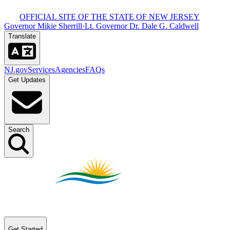
OFFICIAL SITE OF THE STATE OF NEW JERSEY​​​​‌ ‍ ​‍​‍‌‍ ‌ ​‍‌‍‍‌‌‍‌ ‌‍‍‌‌‍ ‍​‍​‍​ ‍‍​‍​‍‌ ​ ‌‍​‌‌‍ ‍‌‍‍‌‌ ‌​‌ ‍‌​‍ ‍‌‍‍‌‌‍ ​‍​‍​‍ ​​‍​‍‌‍‍​‌ ​‍‌‍‌‌‌‍‌‍​‍​‍​ ‍‍​‍​‍‌‍‍​‌ ‌​‌ ‌​‌ ​​​ ‍‍​‍ ​‍ ‌‍ ​‌‍ ‌‍​ ‌‍​‌‌‍ ​‌‍‍​‌‍ ‌ ​ ‌ ‌​​ ‍‍​ ​ ​ ​ ​ ​ ​ ​ ​‍ ‌‍‍‌‌‍ ‍‌ ‌​‌‍‌‌‌‍ ‍‌ ‌​​‍ ‌‍‌‌‌‍‌​‌‍‍‌‌ ‌​​‍ ‌‍ ‌‌‍ ‌‍‌​‌‍‌‌​ ‌‌ ​​‌ ​‍‌‍‌‌‌ ​ ‌‍‌‌‌‍ ‍‌ ‌​‌‍​‌‌ ‌​‌‍‍‌‌‍ ‌‍ ‍​ ‍ ‌‍‍‌‌‍‌​​ ‌‌‍ ‍‌‍‍‍‌​‌ ‌‍ ‌ ‌‍‌​ ​‌‍​‌‌ ‍‌‌‍ ‌ ‌‌‌ ‌​​ ‍ ‌ ‌​‌ ‍‌‌ ​​‌‍‌‌​ ‌‌‍ ‍‌‍‍‍‌‍ ​‌‍​‌‌ ‍‌‌‍ ‌ ‌‌‌ ‌​​ ‍ ‌ ​​‌‍​‌‌ ‌​‌‍‍​​ ‌‌‍‍​‌‍‌‌‌‍​‌‌‍‌​‌‍‌‌‌ ​‍​‍ ‍‌ ​ ‌‍‌‌‌‍​‌‌‍ ​​‍ ‍‌ ‌​‌‍‌‌‌ ‍​‌ ‌​​ ‌‍​‍‌‍​‌‌ ​ ‌‍‌‌‌‌‌‌‌ ​‍‌‍ ​​ ‌‌‍‍​‌ ‌​‌ ‌​‌ ​​​‍‌‌​ ​ ‌​​‌​‍‌‌​ ​‍‌​‌‍​‍‌‌​ ​‍‌​‌‍‌‍ ​‌‍ ‌‍​ ‌‍​‌‌‍ ​‌‍‍​‌‍ ‌ ​ ‌ ‌​​‍‌‌​ ​ ‌​​‌​ ​ ​ ​ ​ ​ ​ ​ ​‍‌‍‌‍‍‌‌‍‌​​ ‌‌‍ ‍‌‍‍‍‌​‌ ‌‍ ‌ ‌‍‌​ ​‌‍​‌‌ ‍‌‌‍ ‌ ‌‌‌ ‌​​‍‌‍‌ ‌​‌ ‍‌‌ ​​‌‍‌‌​ ‌‌‍ ‍‌‍‍‍‌‍ ​‌‍​‌‌ ‍‌‌‍ ‌ ‌‌‌ ‌​​‍‌‍‌ ​​‌‍​‌‌ ‌​‌‍‍​​ ‌‌‍‍​‌‍‌‌‌‍​‌‌‍‌​‌‍‌‌‌ ​‍​‍ ‍‌ ​ ‌‍‌‌‌‍​‌‌‍ ​​‍ ‍‌ ‌​‌‍‌‌‌ ‍​‌ ‌​​‍‌‍‌ ​​‌‍‌‌‌ ​‍‌ ​ ‌ ​​‌‍‌‌‌‍​ ‌ ‌​‌‍‍‌‌ ‌‍‌‍‌‌​ ‌‌ ​​‌ ‌‌‌‍​‍‌‍ ​‌‍‍‌‌ ​ ‌‍‍​‌‍‌‌‌‍‌​​‍​‍‌ ‌
Governor Mikie Sherrill​​​​‌ ‍ ​‍​‍‌‍ ‌ ​‍‌‍‍‌‌‍‌ ‌‍‍‌‌‍ ‍​‍​‍​ ‍‍​‍​‍‌ ​ ‌‍​‌‌‍ ‍‌‍‍‌‌ ‌​‌ ‍‌​‍ ‍‌‍‍‌‌‍ ​‍​‍​‍ ​​‍​‍‌‍‍​‌ ​‍‌‍‌‌‌‍‌‍​‍​‍​ ‍‍​‍​‍‌‍‍​‌ ‌​‌ ‌​‌ ​​​ ‍‍​‍ ​‍ ‌‍ ​‌‍ ‌‍​ ‌‍​‌‌‍ ​‌‍‍​‌‍ ‌ ​ ‌ ‌​​ ‍‍​ ​ ​ ​ ​ ​ ​ ​ ​‍ ‌‍‍‌‌‍ ‍‌ ‌​‌‍‌‌‌‍ ‍‌ ‌​​‍ ‌‍‌‌‌‍‌​‌‍‍‌‌ ‌​​‍ ‌‍ ‌‌‍ ‌‍‌​‌‍‌‌​ ‌‌ ​​‌ ​‍‌‍‌‌‌ ​ ‌‍‌‌‌‍ ‍‌ ‌​‌‍​‌‌ ‌​‌‍‍‌‌‍ ‌‍ ‍​ ‍ ‌‍‍‌‌‍‌​​ ‌‌‍ ‍‌‍‍‍‌​‌ ‌‍ ‌ ‌‍‌​ ​‌‍​‌‌ ‍‌‌‍ ‌ ‌‌‌ ‌​​ ‍ ‌ ‌​‌ ‍‌‌ ​​‌‍‌‌​ ‌‌‍ ‍‌‍‍‍‌‍ ​‌‍​‌‌ ‍‌‌‍ ‌ ‌‌‌ ‌​​ ‍ ‌ ​​‌‍​‌‌ ‌​‌‍‍​​ ‌‌‍‍​‌‍‌‌‌‍​‌‌‍‌​‌‍‌‌‌ ​‍​‍ ‍‌‍ ​‌‍‌‌‌‍​‌‌‍‌​‌‍‌‌‌ ​‍‌ ​ ​‍ ‍‌‍‌ ‌‍ ‌ ‌‍‌‍‌‌‌ ​‍‌‍ ‍‌‍ ‌ ​‍​ ‌‍​‍‌‍​‌‌ ​ ‌‍‌‌‌‌‌‌‌ ​‍‌‍ ​​ ‌‌‍‍​‌ ‌​‌ ‌​‌ ​​​‍‌‌​ ​ ‌​​‌​‍‌‌​ ​‍‌​‌‍​‍‌‌​ ​‍‌​‌‍‌‍ ​‌‍ ‌‍​ ‌‍​‌‌‍ ​‌‍‍​‌‍ ‌ ​ ‌ ‌​​‍‌‌​ ​ ‌​​‌​ ​ ​ ​ ​ ​ ​ ​ ​‍‌‍‌‍‍‌‌‍‌​​ ‌‌‍ ‍‌‍‍‍‌​‌ ‌‍ ‌ ‌‍‌​ ​‌‍​‌‌ ‍‌‌‍ ‌ ‌‌‌ ‌​​‍‌‍‌ ‌​‌ ‍‌‌ ​​‌‍‌‌​ ‌‌‍ ‍‌‍‍‍‌‍ ​‌‍​‌‌ ‍‌‌‍ ‌ ‌‌‌ ‌​​‍‌‍‌ ​​‌‍​‌‌ ‌​‌‍‍​​ ‌‌‍‍​‌‍‌‌‌‍​‌‌‍‌​‌‍‌‌‌ ​‍​‍ ‍‌‍ ​‌‍‌‌‌‍​‌‌‍‌​‌‍‌‌‌ ​‍‌ ​ ​‍ ‍‌‍‌ ‌‍ ‌ ‌‍‌‍‌‌‌ ​‍‌‍ ‍‌‍ ‌ ​‍​‍‌‍‌ ​​‌‍‌‌‌ ​‍‌ ​ ‌ ​​‌‍‌‌‌‍​ ‌ ‌​‌‍‍‌‌ ‌‍‌‍‌‌​ ‌‌ ​​‌ ‌‌‌‍​‍‌‍ ​‌‍‍‌‌ ​ ‌‍‍​‌‍‌‌‌‍‌​​‍​‍‌ ‌
·
Lt. Governor Dr. Dale G. Caldwell​​​​‌ ‍ ​‍​‍‌‍ ‌ ​‍‌‍‍‌‌‍‌ ‌‍‍‌‌‍ ‍​‍​‍​ ‍‍​‍​‍‌ ​ ‌‍​‌‌‍ ‍‌‍‍‌‌ ‌​‌ ‍‌​‍ ‍‌‍‍‌‌‍ ​‍​‍​‍ ​​‍​‍‌‍‍​‌ ​‍‌‍‌‌‌‍‌‍​‍​‍​ ‍‍​‍​‍‌‍‍​‌ ‌​‌ ‌​‌ ​​​ ‍‍​‍ ​‍ ‌‍ ​‌‍ ‌‍​ ‌‍​‌‌‍ ​‌‍‍​‌‍ ‌ ​ ‌ ‌​​ ‍‍​ ​ ​ ​ ​ ​ ​ ​ ​‍ ‌‍‍‌‌‍ ‍‌ ‌​‌‍‌‌‌‍ ‍‌ ‌​​‍ ‌‍‌‌‌‍‌​‌‍‍‌‌ ‌​​‍ ‌‍ ‌‌‍ ‌‍‌​‌‍‌‌​ ‌‌ ​​‌ ​‍‌‍‌‌‌ ​ ‌‍‌‌‌‍ ‍‌ ‌​‌‍​‌‌ ‌​‌‍‍‌‌‍ ‌‍ ‍​ ‍ ‌‍‍‌‌‍‌​​ ‌‌‍ ‍‌‍‍‍‌​‌ ‌‍ ‌ ‌‍‌​ ​‌‍​‌‌ ‍‌‌‍ ‌ ‌‌‌ ‌​​ ‍ ‌ ‌​‌ ‍‌‌ ​​‌‍‌‌​ ‌‌‍ ‍‌‍‍‍‌‍ ​‌‍​‌‌ ‍‌‌‍ ‌ ‌‌‌ ‌​​ ‍ ‌ ​​‌‍​‌‌ ‌​‌‍‍​​ ‌‌‍‍​‌‍‌‌‌‍​‌‌‍‌​‌‍‌‌‌ ​‍​‍ ‍‌‍ ​‌‍‌‌‌‍​‌‌‍‌​‌‍‌‌‌ ​‍‌ ​ ​‍ ‍‌‍ ​‌ ‌​‌​‌ ‌‍ ‌ ‌‍‌‍‌‌‌ ​‍‌‍ ‍‌‍ ‌ ​‍​ ‌‍​‍‌‍​‌‌ ​ ‌‍‌‌‌‌‌‌‌ ​‍‌‍ ​​ ‌‌‍‍​‌ ‌​‌ ‌​‌ ​​​‍‌‌​ ​ ‌​​‌​‍‌‌​ ​‍‌​‌‍​‍‌‌​ ​‍‌​‌‍‌‍ ​‌‍ ‌‍​ ‌‍​‌‌‍ ​‌‍‍​‌‍ ‌ ​ ‌ ‌​​‍‌‌​ ​ ‌​​‌​ ​ ​ ​ ​ ​ ​ ​ ​‍‌‍‌‍‍‌‌‍‌​​ ‌‌‍ ‍‌‍‍‍‌​‌ ‌‍ ‌ ‌‍‌​ ​‌‍​‌‌ ‍‌‌‍ ‌ ‌‌‌ ‌​​‍‌‍‌ ‌​‌ ‍‌‌ ​​‌‍‌‌​ ‌‌‍ ‍‌‍‍‍‌‍ ​‌‍​‌‌ ‍‌‌‍ ‌ ‌‌‌ ‌​​‍‌‍‌ ​​‌‍​‌‌ ‌​‌‍‍​​ ‌‌‍‍​‌‍‌‌‌‍​‌‌‍‌​‌‍‌‌‌ ​‍​‍ ‍‌‍ ​‌‍‌‌‌‍​‌‌‍‌​‌‍‌‌‌ ​‍‌ ​ ​‍ ‍‌‍ ​‌ ‌​‌​‌ ‌‍ ‌ ‌‍‌‍‌‌‌ ​‍‌‍ ‍‌‍ ‌ ​‍​‍‌‍‌ ​​‌‍‌‌‌ ​‍‌ ​ ‌ ​​‌‍‌‌‌‍​ ‌ ‌​‌‍‍‌‌ ‌‍‌‍‌‌​ ‌‌ ​​‌ ‌‌‌‍​‍‌‍ ​‌‍‍‌‌ ​ ‌‍‍​‌‍‌‌‌‍‌​​‍​‍‌ ‌
Translate​​​​‌ ‍ ​‍​‍‌‍ ‌ ​‍‌‍‍‌‌‍‌ ‌‍‍‌‌‍ ‍​‍​‍​ ‍‍​‍​‍‌ ​ ‌‍​‌‌‍ ‍‌‍‍‌‌ ‌​‌ ‍‌​‍ ‍‌‍‍‌‌‍ ​‍​‍​‍ ​​‍​‍‌‍‍​‌ ​‍‌‍‌‌‌‍‌‍​‍​‍​ ‍‍​‍​‍‌‍‍​‌ ‌​‌ ‌​‌ ​​​ ‍‍​‍ ​‍ ‌‍ ​‌‍ ‌‍​ ‌‍​‌‌‍ ​‌‍‍​‌‍ ‌ ​ ‌ ‌​​ ‍‍​ ​ ​ ​ ​ ​ ​ ​ ​‍ ‌‍‍‌‌‍ ‍‌ ‌​‌‍‌‌‌‍ ‍‌ ‌​​‍ ‌‍‌‌‌‍‌​‌‍‍‌‌ ‌​​‍ ‌‍ ‌‌‍ ‌‍‌​‌‍‌‌​ ‌‌ ​​‌ ​‍‌‍‌‌‌ ​ ‌‍‌‌‌‍ ‍‌ ‌​‌‍​‌‌ ‌​‌‍‍‌‌‍ ‌‍ ‍​ ‍ ‌‍‍‌‌‍‌​​ ‌‌‍ ‍‌‍‍‍‌​‌ ‌‍ ‌ ‌‍‌​ ​‌‍​‌‌ ‍‌‌‍ ‌ ‌‌‌ ‌​​ ‍ ‌ ‌​‌ ‍‌‌ ​​‌‍‌‌​ ‌‌‍ ‍‌‍‍‍‌‍ ​‌‍​‌‌ ‍‌‌‍ ‌ ‌‌‌ ‌​​ ‍ ‌ ​​‌‍​‌‌ ‌​‌‍‍​​ ‌‌‍‍​‌‍‌‌‌‍​‌‌‍‌​‌‍‌‌‌ ​‍​‍ ‍‌ ‌​‌ ​‍‌‍​‌‌‍ ‍‌ ​ ‌‍ ​‌‍​‌‌ ‌​‌‍‍‌‌‍ ‌‍ ‍‌ ​ ​‍ ‍‌‍​‍‌ ‌​‌‍ ‍​ ‌‍​‍‌‍​‌‌ ​ ‌‍‌‌‌‌‌‌‌ ​‍‌‍ ​​ ‌‌‍‍​‌ ‌​‌ ‌​‌ ​​​‍‌‌​ ​ ‌​​‌​‍‌‌​ ​‍‌​‌‍​‍‌‌​ ​‍‌​‌‍‌‍ ​‌‍ ‌‍​ ‌‍​‌‌‍ ​‌‍‍​‌‍ ‌ ​ ‌ ‌​​‍‌‌​ ​ ‌​​‌​ ​ ​ ​ ​ ​ ​ ​ ​‍‌‍‌‍‍‌‌‍‌​​ ‌‌‍ ‍‌‍‍‍‌​‌ ‌‍ ‌ ‌‍‌​ ​‌‍​‌‌ ‍‌‌‍ ‌ ‌‌‌ ‌​​‍‌‍‌ ‌​‌ ‍‌‌ ​​‌‍‌‌​ ‌‌‍ ‍‌‍‍‍‌‍ ​‌‍​‌‌ ‍‌‌‍ ‌ ‌‌‌ ‌​​‍‌‍‌ ​​‌‍​‌‌ ‌​‌‍‍​​ ‌‌‍‍​‌‍‌‌‌‍​‌‌‍‌​‌‍‌‌‌ ​‍​‍ ‍‌ ‌​‌ ​‍‌‍​‌‌‍ ‍‌ ​ ‌‍ ​‌‍​‌‌ ‌​‌‍‍‌‌‍ ‌‍ ‍‌ ​ ​‍ ‍‌‍​‍‌ ‌​‌‍ ‍​‍‌‍‌ ​​‌‍‌‌‌ ​‍‌ ​ ‌ ​​‌‍‌‌‌‍​ ‌ ‌​‌‍‍‌‌ ‌‍‌‍‌‌​ ‌‌ ​​‌ ‌‌‌‍​‍‌‍ ​‌‍‍‌‌ ​ ‌‍‍​‌‍‌‌‌‍‌​​‍​‍‌ ‌
NJ.gov​​​​‌ ‍ ​‍​‍‌‍ ‌ ​‍‌‍‍‌‌‍‌ ‌‍‍‌‌‍ ‍​‍​‍​ ‍‍​‍​‍‌ ​ ‌‍​‌‌‍ ‍‌‍‍‌‌ ‌​‌ ‍‌​‍ ‍‌‍‍‌‌‍ ​‍​‍​‍ ​​‍​‍‌‍‍​‌ ​‍‌‍‌‌‌‍‌‍​‍​‍​ ‍‍​‍​‍‌‍‍​‌ ‌​‌ ‌​‌ ​​​ ‍‍​‍ ​‍ ‌‍ ​‌‍ ‌‍​ ‌‍​‌‌‍ ​‌‍‍​‌‍ ‌ ​ ‌ ‌​​ ‍‍​ ​ ​ ​ ​ ​ ​ ​ ​‍ ‌‍‍‌‌‍ ‍‌ ‌​‌‍‌‌‌‍ ‍‌ ‌​​‍ ‌‍‌‌‌‍‌​‌‍‍‌‌ ‌​​‍ ‌‍ ‌‌‍ ‌‍‌​‌‍‌‌​ ‌‌ ​​‌ ​‍‌‍‌‌‌ ​ ‌‍‌‌‌‍ ‍‌ ‌​‌‍​‌‌ ‌​‌‍‍‌‌‍ ‌‍ ‍​ ‍ ‌‍‍‌‌‍‌​​ ‌‌‍ ‍‌‍‍‍‌​‌ ‌‍ ‌ ‌‍‌​ ​‌‍​‌‌ ‍‌‌‍ ‌ ‌‌‌ ‌​​ ‍ ‌ ‌​‌ ‍‌‌ ​​‌‍‌‌​ ‌‌‍ ‍‌‍‍‍‌‍ ​‌‍​‌‌ ‍‌‌‍ ‌ ‌‌‌ ‌​​ ‍ ‌ ​​‌‍​‌‌ ‌​‌‍‍​​ ‌‌‍‍​‌‍‌‌‌‍​‌‌‍‌​‌‍‌‌‌ ​‍​‍ ‍‌‍ ​‌‍‍‌‌‍ ‍‌‍‍ ‌ ​ ​‍‌‌​ ‌‌‌​​‍‌‌ ‌‍‍ ‌‍‌‌‌ ‍‌​‍‌‌​ ​ ‌​‌​​‍‌‌​ ​ ‌​‌​​‍‌‌​ ​‍​ ​‍​ ​‍‌‍‌‍‌‍​ ‌‍​ ​ ​ ‌‍​‍​ ‍​‌‍‌‌​ ​​​ ​ ‌‍​‍​ ​​​‍‌‌​ ​‍​ ​‍​‍‌‌​ ‌‌‌​‌​​‍ ‍‌ ‌​‌‍‌‌‌ ‍​‌ ‌​​ ‌‍​‍‌‍​‌‌ ​ ‌‍‌‌‌‌‌‌‌ ​‍‌‍ ​​ ‌‌‍‍​‌ ‌​‌ ‌​‌ ​​​‍‌‌​ ​ ‌​​‌​‍‌‌​ ​‍‌​‌‍​‍‌‌​ ​‍‌​‌‍‌‍ ​‌‍ ‌‍​ ‌‍​‌‌‍ ​‌‍‍​‌‍ ‌ ​ ‌ ‌​​‍‌‌​ ​ ‌​​‌​ ​ ​ ​ ​ ​ ​ ​ ​‍‌‍‌‍‍‌‌‍‌​​ ‌‌‍ ‍‌‍‍‍‌​‌ ‌‍ ‌ ‌‍‌​ ​‌‍​‌‌ ‍‌‌‍ ‌ ‌‌‌ ‌​​‍‌‍‌ ‌​‌ ‍‌‌ ​​‌‍‌‌​ ‌‌‍ ‍‌‍‍‍‌‍ ​‌‍​‌‌ ‍‌‌‍ ‌ ‌‌‌ ‌​​‍‌‍‌ ​​‌‍​‌‌ ‌​‌‍‍​​ ‌‌‍‍​‌‍‌‌‌‍​‌‌‍‌​‌‍‌‌‌ ​‍​‍ ‍‌‍ ​‌‍‍‌‌‍ ‍‌‍‍ ‌ ​ ​‍‌‌​ ‌‌‌​​‍‌‌ ‌‍‍ ‌‍‌‌‌ ‍‌​‍‌‌​ ​ ‌​‌​​‍‌‌​ ​ ‌​‌​​‍‌‌​ ​‍​ ​‍​ ​‍‌‍‌‍‌‍​ ‌‍​ ​ ​ ‌‍​‍​ ‍​‌‍‌‌​ ​​​ ​ ‌‍​‍​ ​​​‍‌‌​ ​‍​ ​‍​‍‌‌​ ‌‌‌​‌​​‍ ‍‌ ‌​‌‍‌‌‌ ‍​‌ ‌​​‍‌‍‌ ​​‌‍‌‌‌ ​‍‌ ​ ‌ ​​‌‍‌‌‌‍​ ‌ ‌​‌‍‍‌‌ ‌‍‌‍‌‌​ ‌‌ ​​‌ ‌‌‌‍​‍‌‍ ​‌‍‍‌‌ ​ ‌‍‍​‌‍‌‌‌‍‌​​‍​‍‌ ‌
Services​​​​‌ ‍ ​‍​‍‌‍ ‌ ​‍‌‍‍‌‌‍‌ ‌‍‍‌‌‍ ‍​‍​‍​ ‍‍​‍​‍‌ ​ ‌‍​‌‌‍ ‍‌‍‍‌‌ ‌​‌ ‍‌​‍ ‍‌‍‍‌‌‍ ​‍​‍​‍ ​​‍​‍‌‍‍​‌ ​‍‌‍‌‌‌‍‌‍​‍​‍​ ‍‍​‍​‍‌‍‍​‌ ‌​‌ ‌​‌ ​​​ ‍‍​‍ ​‍ ‌‍ ​‌‍ ‌‍​ ‌‍​‌‌‍ ​‌‍‍​‌‍ ‌ ​ ‌ ‌​​ ‍‍​ ​ ​ ​ ​ ​ ​ ​ ​‍ ‌‍‍‌‌‍ ‍‌ ‌​‌‍‌‌‌‍ ‍‌ ‌​​‍ ‌‍‌‌‌‍‌​‌‍‍‌‌ ‌​​‍ ‌‍ ‌‌‍ ‌‍‌​‌‍‌‌​ ‌‌ ​​‌ ​‍‌‍‌‌‌ ​ ‌‍‌‌‌‍ ‍‌ ‌​‌‍​‌‌ ‌​‌‍‍‌‌‍ ‌‍ ‍​ ‍ ‌‍‍‌‌‍‌​​ ‌‌‍ ‍‌‍‍‍‌​‌ ‌‍ ‌ ‌‍‌​ ​‌‍​‌‌ ‍‌‌‍ ‌ ‌‌‌ ‌​​ ‍ ‌ ‌​‌ ‍‌‌ ​​‌‍‌‌​ ‌‌‍ ‍‌‍‍‍‌‍ ​‌‍​‌‌ ‍‌‌‍ ‌ ‌‌‌ ‌​​ ‍ ‌ ​​‌‍​‌‌ ‌​‌‍‍​​ ‌‌‍‍​‌‍‌‌‌‍​‌‌‍‌​‌‍‌‌‌ ​‍​‍ ‍‌‍ ​‌‍‍‌‌‍ ‍‌‍‍ ‌ ​ ​‍‌‌​ ‌‌‌​​‍‌‌ ‌‍‍ ‌‍‌‌‌ ‍‌​‍‌‌​ ​ ‌​‌​​‍‌‌​ ​ ‌​‌​​‍‌‌​ ​‍​ ​‍​ ​‍​ ‍​​ ‌ ​ ‍‌​ ​‍‌‍​ ‌‍​ ‌‍‌‍​ ​ ​ ‌ ​ ‌​​ ‌​​‍‌‌​ ​‍​ ​‍​‍‌‌​ ‌‌‌​‌​​‍ ‍‌ ‌​‌‍‌‌‌ ‍​‌ ‌​​ ‌‍​‍‌‍​‌‌ ​ ‌‍‌‌‌‌‌‌‌ ​‍‌‍ ​​ ‌‌‍‍​‌ ‌​‌ ‌​‌ ​​​‍‌‌​ ​ ‌​​‌​‍‌‌​ ​‍‌​‌‍​‍‌‌​ ​‍‌​‌‍‌‍ ​‌‍ ‌‍​ ‌‍​‌‌‍ ​‌‍‍​‌‍ ‌ ​ ‌ ‌​​‍‌‌​ ​ ‌​​‌​ ​ ​ ​ ​ ​ ​ ​ ​‍‌‍‌‍‍‌‌‍‌​​ ‌‌‍ ‍‌‍‍‍‌​‌ ‌‍ ‌ ‌‍‌​ ​‌‍​‌‌ ‍‌‌‍ ‌ ‌‌‌ ‌​​‍‌‍‌ ‌​‌ ‍‌‌ ​​‌‍‌‌​ ‌‌‍ ‍‌‍‍‍‌‍ ​‌‍​‌‌ ‍‌‌‍ ‌ ‌‌‌ ‌​​‍‌‍‌ ​​‌‍​‌‌ ‌​‌‍‍​​ ‌‌‍‍​‌‍‌‌‌‍​‌‌‍‌​‌‍‌‌‌ ​‍​‍ ‍‌‍ ​‌‍‍‌‌‍ ‍‌‍‍ ‌ ​ ​‍‌‌​ ‌‌‌​​‍‌‌ ‌‍‍ ‌‍‌‌‌ ‍‌​‍‌‌​ ​ ‌​‌​​‍‌‌​ ​ ‌​‌​​‍‌‌​ ​‍​ ​‍​ ​‍​ ‍​​ ‌ ​ ‍‌​ ​‍‌‍​ ‌‍​ ‌‍‌‍​ ​ ​ ‌ ​ ‌​​ ‌​​‍‌‌​ ​‍​ ​‍​‍‌‌​ ‌‌‌​‌​​‍ ‍‌ ‌​‌‍‌‌‌ ‍​‌ ‌​​‍‌‍‌ ​​‌‍‌‌‌ ​‍‌ ​ ‌ ​​‌‍‌‌‌‍​ ‌ ‌​‌‍‍‌‌ ‌‍‌‍‌‌​ ‌‌ ​​‌ ‌‌‌‍​‍‌‍ ​‌‍‍‌‌ ​ ‌‍‍​‌‍‌‌‌‍‌​​‍​‍‌ ‌
Agencies​​​​‌ ‍ ​‍​‍‌‍ ‌ ​‍‌‍‍‌‌‍‌ ‌‍‍‌‌‍ ‍​‍​‍​ ‍‍​‍​‍‌ ​ ‌‍​‌‌‍ ‍‌‍‍‌‌ ‌​‌ ‍‌​‍ ‍‌‍‍‌‌‍ ​‍​‍​‍ ​​‍​‍‌‍‍​‌ ​‍‌‍‌‌‌‍‌‍​‍​‍​ ‍‍​‍​‍‌‍‍​‌ ‌​‌ ‌​‌ ​​​ ‍‍​‍ ​‍ ‌‍ ​‌‍ ‌‍​ ‌‍​‌‌‍ ​‌‍‍​‌‍ ‌ ​ ‌ ‌​​ ‍‍​ ​ ​ ​ ​ ​ ​ ​ ​‍ ‌‍‍‌‌‍ ‍‌ ‌​‌‍‌‌‌‍ ‍‌ ‌​​‍ ‌‍‌‌‌‍‌​‌‍‍‌‌ ‌​​‍ ‌‍ ‌‌‍ ‌‍‌​‌‍‌‌​ ‌‌ ​​‌ ​‍‌‍‌‌‌ ​ ‌‍‌‌‌‍ ‍‌ ‌​‌‍​‌‌ ‌​‌‍‍‌‌‍ ‌‍ ‍​ ‍ ‌‍‍‌‌‍‌​​ ‌‌‍ ‍‌‍‍‍‌​‌ ‌‍ ‌ ‌‍‌​ ​‌‍​‌‌ ‍‌‌‍ ‌ ‌‌‌ ‌​​ ‍ ‌ ‌​‌ ‍‌‌ ​​‌‍‌‌​ ‌‌‍ ‍‌‍‍‍‌‍ ​‌‍​‌‌ ‍‌‌‍ ‌ ‌‌‌ ‌​​ ‍ ‌ ​​‌‍​‌‌ ‌​‌‍‍​​ ‌‌‍‍​‌‍‌‌‌‍​‌‌‍‌​‌‍‌‌‌ ​‍​‍ ‍‌‍ ​‌‍‍‌‌‍ ‍‌‍‍ ‌ ​ ​‍‌‌​ ‌‌‌​​‍‌‌ ‌‍‍ ‌‍‌‌‌ ‍‌​‍‌‌​ ​ ‌​‌​​‍‌‌​ ​ ‌​‌​​‍‌‌​ ​‍​ ​‍​ ‌ ‌‍‌​​ ​‌‌‍‌‍​ ​ ​ ​​‌‍​ ‌‍​‍​ ‌ ‌‍‌​​ ‍​​ ​ ​‍‌‌​ ​‍​ ​‍​‍‌‌​ ‌‌‌​‌​​‍ ‍‌ ‌​‌‍‌‌‌ ‍​‌ ‌​​ ‌‍​‍‌‍​‌‌ ​ ‌‍‌‌‌‌‌‌‌ ​‍‌‍ ​​ ‌‌‍‍​‌ ‌​‌ ‌​‌ ​​​‍‌‌​ ​ ‌​​‌​‍‌‌​ ​‍‌​‌‍​‍‌‌​ ​‍‌​‌‍‌‍ ​‌‍ ‌‍​ ‌‍​‌‌‍ ​‌‍‍​‌‍ ‌ ​ ‌ ‌​​‍‌‌​ ​ ‌​​‌​ ​ ​ ​ ​ ​ ​ ​ ​‍‌‍‌‍‍‌‌‍‌​​ ‌‌‍ ‍‌‍‍‍‌​‌ ‌‍ ‌ ‌‍‌​ ​‌‍​‌‌ ‍‌‌‍ ‌ ‌‌‌ ‌​​‍‌‍‌ ‌​‌ ‍‌‌ ​​‌‍‌‌​ ‌‌‍ ‍‌‍‍‍‌‍ ​‌‍​‌‌ ‍‌‌‍ ‌ ‌‌‌ ‌​​‍‌‍‌ ​​‌‍​‌‌ ‌​‌‍‍​​ ‌‌‍‍​‌‍‌‌‌‍​‌‌‍‌​‌‍‌‌‌ ​‍​‍ ‍‌‍ ​‌‍‍‌‌‍ ‍‌‍‍ ‌ ​ ​‍‌‌​ ‌‌‌​​‍‌‌ ‌‍‍ ‌‍‌‌‌ ‍‌​‍‌‌​ ​ ‌​‌​​‍‌‌​ ​ ‌​‌​​‍‌‌​ ​‍​ ​‍​ ‌ ‌‍‌​​ ​‌‌‍‌‍​ ​ ​ ​​‌‍​ ‌‍​‍​ ‌ ‌‍‌​​ ‍​​ ​ ​‍‌‌​ ​‍​ ​‍​‍‌‌​ ‌‌‌​‌​​‍ ‍‌ ‌​‌‍‌‌‌ ‍​‌ ‌​​‍‌‍‌ ​​‌‍‌‌‌ ​‍‌ ​ ‌ ​​‌‍‌‌‌‍​ ‌ ‌​‌‍‍‌‌ ‌‍‌‍‌‌​ ‌‌ ​​‌ ‌‌‌‍​‍‌‍ ​‌‍‍‌‌ ​ ‌‍‍​‌‍‌‌‌‍‌​​‍​‍‌ ‌
FAQs​​​​‌ ‍ ​‍​‍‌‍ ‌ ​‍‌‍‍‌‌‍‌ ‌‍‍‌‌‍ ‍​‍​‍​ ‍‍​‍​‍‌ ​ ‌‍​‌‌‍ ‍‌‍‍‌‌ ‌​‌ ‍‌​‍ ‍‌‍‍‌‌‍ ​‍​‍​‍ ​​‍​‍‌‍‍​‌ ​‍‌‍‌‌‌‍‌‍​‍​‍​ ‍‍​‍​‍‌‍‍​‌ ‌​‌ ‌​‌ ​​​ ‍‍​‍ ​‍ ‌‍ ​‌‍ ‌‍​ ‌‍​‌‌‍ ​‌‍‍​‌‍ ‌ ​ ‌ ‌​​ ‍‍​ ​ ​ ​ ​ ​ ​ ​ ​‍ ‌‍‍‌‌‍ ‍‌ ‌​‌‍‌‌‌‍ ‍‌ ‌​​‍ ‌‍‌‌‌‍‌​‌‍‍‌‌ ‌​​‍ ‌‍ ‌‌‍ ‌‍‌​‌‍‌‌​ ‌‌ ​​‌ ​‍‌‍‌‌‌ ​ ‌‍‌‌‌‍ ‍‌ ‌​‌‍​‌‌ ‌​‌‍‍‌‌‍ ‌‍ ‍​ ‍ ‌‍‍‌‌‍‌​​ ‌‌‍ ‍‌‍‍‍‌​‌ ‌‍ ‌ ‌‍‌​ ​‌‍​‌‌ ‍‌‌‍ ‌ ‌‌‌ ‌​​ ‍ ‌ ‌​‌ ‍‌‌ ​​‌‍‌‌​ ‌‌‍ ‍‌‍‍‍‌‍ ​‌‍​‌‌ ‍‌‌‍ ‌ ‌‌‌ ‌​​ ‍ ‌ ​​‌‍​‌‌ ‌​‌‍‍​​ ‌‌‍‍​‌‍‌‌‌‍​‌‌‍‌​‌‍‌‌‌ ​‍​‍ ‍‌‍ ​‌‍‍‌‌‍ ‍‌‍‍ ‌ ​ ​‍‌‌​ ‌‌‌​​‍‌‌ ‌‍‍ ‌‍‌‌‌ ‍‌​‍‌‌​ ​ ‌​‌​​‍‌‌​ ​ ‌​‌​​‍‌‌​ ​‍​ ​‍‌‍​ ​ ‌‍​ ‍​‌‍​ ‌‍​‍​ ​‌​ ​​​ ‌‌‌‍​ ​ ‌‌​ ​‌‌‍​‍​‍‌‌​ ​‍​ ​‍​‍‌‌​ ‌‌‌​‌​​‍ ‍‌ ‌​‌‍‌‌‌ ‍​‌ ‌​​ ‌‍​‍‌‍​‌‌ ​ ‌‍‌‌‌‌‌‌‌ ​‍‌‍ ​​ ‌‌‍‍​‌ ‌​‌ ‌​‌ ​​​‍‌‌​ ​ ‌​​‌​‍‌‌​ ​‍‌​‌‍​‍‌‌​ ​‍‌​‌‍‌‍ ​‌‍ ‌‍​ ‌‍​‌‌‍ ​‌‍‍​‌‍ ‌ ​ ‌ ‌​​‍‌‌​ ​ ‌​​‌​ ​ ​ ​ ​ ​ ​ ​ ​‍‌‍‌‍‍‌‌‍‌​​ ‌‌‍ ‍‌‍‍‍‌​‌ ‌‍ ‌ ‌‍‌​ ​‌‍​‌‌ ‍‌‌‍ ‌ ‌‌‌ ‌​​‍‌‍‌ ‌​‌ ‍‌‌ ​​‌‍‌‌​ ‌‌‍ ‍‌‍‍‍‌‍ ​‌‍​‌‌ ‍‌‌‍ ‌ ‌‌‌ ‌​​‍‌‍‌ ​​‌‍​‌‌ ‌​‌‍‍​​ ‌‌‍‍​‌‍‌‌‌‍​‌‌‍‌​‌‍‌‌‌ ​‍​‍ ‍‌‍ ​‌‍‍‌‌‍ ‍‌‍‍ ‌ ​ ​‍‌‌​ ‌‌‌​​‍‌‌ ‌‍‍ ‌‍‌‌‌ ‍‌​‍‌‌​ ​ ‌​‌​​‍‌‌​ ​ ‌​‌​​‍‌‌​ ​‍​ ​‍‌‍​ ​ ‌‍​ ‍​‌‍​ ‌‍​‍​ ​‌​ ​​​ ‌‌‌‍​ ​ ‌‌​ ​‌‌‍​‍​‍‌‌​ ​‍​ ​‍​‍‌‌​ ‌‌‌​‌​​‍ ‍‌ ‌​‌‍‌‌‌ ‍​‌ ‌​​‍‌‍‌ ​​‌‍‌‌‌ ​‍‌ ​ ‌ ​​‌‍‌‌‌‍​ ‌ ‌​‌‍‍‌‌ ‌‍‌‍‌‌​ ‌‌ ​​‌ ‌‌‌‍​‍‌‍ ​‌‍‍‌‌ ​ ‌‍‍​‌‍‌‌‌‍‌​​‍​‍‌ ‌
Get Updates​​​​‌ ‍ ​‍​‍‌‍ ‌ ​‍‌‍‍‌‌‍‌ ‌‍‍‌‌‍ ‍​‍​‍​ ‍‍​‍​‍‌ ​ ‌‍​‌‌‍ ‍‌‍‍‌‌ ‌​‌ ‍‌​‍ ‍‌‍‍‌‌‍ ​‍​‍​‍ ​​‍​‍‌‍‍​‌ ​‍‌‍‌‌‌‍‌‍​‍​‍​ ‍‍​‍​‍‌‍‍​‌ ‌​‌ ‌​‌ ​​​ ‍‍​‍ ​‍ ‌‍ ​‌‍ ‌‍​ ‌‍​‌‌‍ ​‌‍‍​‌‍ ‌ ​ ‌ ‌​​ ‍‍​ ​ ​ ​ ​ ​ ​ ​ ​‍ ‌‍‍‌‌‍ ‍‌ ‌​‌‍‌‌‌‍ ‍‌ ‌​​‍ ‌‍‌‌‌‍‌​‌‍‍‌‌ ‌​​‍ ‌‍ ‌‌‍ ‌‍‌​‌‍‌‌​ ‌‌ ​​‌ ​‍‌‍‌‌‌ ​ ‌‍‌‌‌‍ ‍‌ ‌​‌‍​‌‌ ‌​‌‍‍‌‌‍ ‌‍ ‍​ ‍ ‌‍‍‌‌‍‌​​ ‌‌‍ ‍‌‍‍‍‌​‌ ‌‍ ‌ ‌‍‌​ ​‌‍​‌‌ ‍‌‌‍ ‌ ‌‌‌ ‌​​ ‍ ‌ ‌​‌ ‍‌‌ ​​‌‍‌‌​ ‌‌‍ ‍‌‍‍‍‌‍ ​‌‍​‌‌ ‍‌‌‍ ‌ ‌‌‌ ‌​​ ‍ ‌ ​​‌‍​‌‌ ‌​‌‍‍​​ ‌‌‍‍​‌‍‌‌‌‍​‌‌‍‌​‌‍‌‌‌ ​‍​‍ ‍‌‍ ‍‌‍‌‌‌ ‌ ‌ ​ ‌‍ ​‌‍‌‌‌ ‌​‌ ‌​‌‍‌‌‌ ​‍​‍ ‍‌‍​‍‌ ‌​‌‍ ‍​ ‌‍​‍‌‍​‌‌ ​ ‌‍‌‌‌‌‌‌‌ ​‍‌‍ ​​ ‌‌‍‍​‌ ‌​‌ ‌​‌ ​​​‍‌‌​ ​ ‌​​‌​‍‌‌​ ​‍‌​‌‍​‍‌‌​ ​‍‌​‌‍‌‍ ​‌‍ ‌‍​ ‌‍​‌‌‍ ​‌‍‍​‌‍ ‌ ​ ‌ ‌​​‍‌‌​ ​ ‌​​‌​ ​ ​ ​ ​ ​ ​ ​ ​‍‌‍‌‍‍‌‌‍‌​​ ‌‌‍ ‍‌‍‍‍‌​‌ ‌‍ ‌ ‌‍‌​ ​‌‍​‌‌ ‍‌‌‍ ‌ ‌‌‌ ‌​​‍‌‍‌ ‌​‌ ‍‌‌ ​​‌‍‌‌​ ‌‌‍ ‍‌‍‍‍‌‍ ​‌‍​‌‌ ‍‌‌‍ ‌ ‌‌‌ ‌​​‍‌‍‌ ​​‌‍​‌‌ ‌​‌‍‍​​ ‌‌‍‍​‌‍‌‌‌‍​‌‌‍‌​‌‍‌‌‌ ​‍​‍ ‍‌‍ ‍‌‍‌‌‌ ‌ ‌ ​ ‌‍ ​‌‍‌‌‌ ‌​‌ ‌​‌‍‌‌‌ ​‍​‍ ‍‌‍​‍‌ ‌​‌‍ ‍​‍‌‍‌ ​​‌‍‌‌‌ ​‍‌ ​ ‌ ​​‌‍‌‌‌‍​ ‌ ‌​‌‍‍‌‌ ‌‍‌‍‌‌​ ‌‌ ​​‌ ‌‌‌‍​‍‌‍ ​‌‍‍‌‌ ​ ‌‍‍​‌‍‌‌‌‍‌​​‍​‍‌ ‌
Search​​​​‌ ‍ ​‍​‍‌‍ ‌ ​‍‌‍‍‌‌‍‌ ‌‍‍‌‌‍ ‍​‍​‍​ ‍‍​‍​‍‌ ​ ‌‍​‌‌‍ ‍‌‍‍‌‌ ‌​‌ ‍‌​‍ ‍‌‍‍‌‌‍ ​‍​‍​‍ ​​‍​‍‌‍‍​‌ ​‍‌‍‌‌‌‍‌‍​‍​‍​ ‍‍​‍​‍‌‍‍​‌ ‌​‌ ‌​‌ ​​​ ‍‍​‍ ​‍ ‌‍ ​‌‍ ‌‍​ ‌‍​‌‌‍ ​‌‍‍​‌‍ ‌ ​ ‌ ‌​​ ‍‍​ ​ ​ ​ ​ ​ ​ ​ ​‍ ‌‍‍‌‌‍ ‍‌ ‌​‌‍‌‌‌‍ ‍‌ ‌​​‍ ‌‍‌‌‌‍‌​‌‍‍‌‌ ‌​​‍ ‌‍ ‌‌‍ ‌‍‌​‌‍‌‌​ ‌‌ ​​‌ ​‍‌‍‌‌‌ ​ ‌‍‌‌‌‍ ‍‌ ‌​‌‍​‌‌ ‌​‌‍‍‌‌‍ ‌‍ ‍​ ‍ ‌‍‍‌‌‍‌​​ ‌‌‍ ‍‌‍‍‍‌​‌ ‌‍ ‌ ‌‍‌​ ​‌‍​‌‌ ‍‌‌‍ ‌ ‌‌‌ ‌​​ ‍ ‌ ‌​‌ ‍‌‌ ​​‌‍‌‌​ ‌‌‍ ‍‌‍‍‍‌‍ ​‌‍​‌‌ ‍‌‌‍ ‌ ‌‌‌ ‌​​ ‍ ‌ ​​‌‍​‌‌ ‌​‌‍‍​​ ‌‌‍‍​‌‍‌‌‌‍​‌‌‍‌​‌‍‌‌‌ ​‍​‍ ‍‌ ​ ‌‍‌‌‌‍​‌‌ ​‍‌‍​ ‌‍‍​​‍ ‍‌‍​‍‌ ‌​‌‍ ‍​ ‌‍​‍‌‍​‌‌ ​ ‌‍‌‌‌‌‌‌‌ ​‍‌‍ ​​ ‌‌‍‍​‌ ‌​‌ ‌​‌ ​​​‍‌‌​ ​ ‌​​‌​‍‌‌​ ​‍‌​‌‍​‍‌‌​ ​‍‌​‌‍‌‍ ​‌‍ ‌‍​ ‌‍​‌‌‍ ​‌‍‍​‌‍ ‌ ​ ‌ ‌​​‍‌‌​ ​ ‌​​‌​ ​ ​ ​ ​ ​ ​ ​ ​‍‌‍‌‍‍‌‌‍‌​​ ‌‌‍ ‍‌‍‍‍‌​‌ ‌‍ ‌ ‌‍‌​ ​‌‍​‌‌ ‍‌‌‍ ‌ ‌‌‌ ‌​​‍‌‍‌ ‌​‌ ‍‌‌ ​​‌‍‌‌​ ‌‌‍ ‍‌‍‍‍‌‍ ​‌‍​‌‌ ‍‌‌‍ ‌ ‌‌‌ ‌​​‍‌‍‌ ​​‌‍​‌‌ ‌​‌‍‍​​ ‌‌‍‍​‌‍‌‌‌‍​‌‌‍‌​‌‍‌‌‌ ​‍​‍ ‍‌ ​ ‌‍‌‌‌‍​‌‌ ​‍‌‍​ ‌‍‍​​‍ ‍‌‍​‍‌ ‌​‌‍ ‍​‍‌‍‌ ​​‌‍‌‌‌ ​‍‌ ​ ‌ ​​‌‍‌‌‌‍​ ‌ ‌​‌‍‍‌‌ ‌‍‌‍‌‌​ ‌‌ ​​‌ ‌‌‌‍​‍‌‍ ​‌‍‍‌‌ ​ ‌‍‍​‌‍‌‌‌‍‌​​‍​‍‌ ‌
Get Started​​​​‌ ‍ ​‍​‍‌‍ ‌ ​‍‌‍‍‌‌‍‌ ‌‍‍‌‌‍ ‍​‍​‍​ ‍‍​‍​‍‌ ​ ‌‍​‌‌‍ ‍‌‍‍‌‌ ‌​‌ ‍‌​‍ ‍‌‍‍‌‌‍ ​‍​‍​‍ ​​‍​‍‌‍‍​‌ ​‍‌‍‌‌‌‍‌‍​‍​‍​ ‍‍​‍​‍‌‍‍​‌ ‌​‌ ‌​‌ ​​​ ‍‍​‍ ​‍ ‌‍ ​‌‍ ‌‍​ ‌‍​‌‌‍ ​‌‍‍​‌‍ ‌ ​ ‌ ‌​​ ‍‍​ ​ ​ ​ ​ ​ ​ ​ ​‍ ‌‍‍‌‌‍ ‍‌ ‌​‌‍‌‌‌‍ ‍‌ ‌​​‍ ‌‍‌‌‌‍‌​‌‍‍‌‌ ‌​​‍ ‌‍ ‌‌‍ ‌‍‌​‌‍‌‌​ ‌‌ ​​‌ ​‍‌‍‌‌‌ ​ ‌‍‌‌‌‍ ‍‌ ‌​‌‍​‌‌ ‌​‌‍‍‌‌‍ ‌‍ ‍​ ‍ ‌‍‍‌‌‍‌​​ ‌‌ ​ ‌‍‍‌‌ ‌​‌‍‌‌‌​‍​‌‍‌‌‌‍​‌‌‍‌​‌‍‌‌‌ ​‍​ ‍ ‌ ‌​‌ ‍‌‌ ​​‌‍‌‌​ ‌‌‍‍​‌‍‌‌‌‍​‌‌‍‌​‌‍‌‌‌ ​‍​ ‍ ‌ ​​‌‍​‌‌ ‌​‌‍‍​​ ‌‌‍‌ ‌‍‌‌‌ ‌​‌‌​ ‌ ‌​‌‍​‌‌ ​‍‌ ‌​‌‍‌‌‌‍‌​‌​ ‌‌‍‌‌‌‍ ‍‌ ‌‌​‍ ‍‌‍​‍‌ ‌​‌‍ ‍‌‌‌​‌‍‌‌‌ ‍​‌ ‌​​ ‌‍​‍‌‍​‌‌ ​ ‌‍‌‌‌‌‌‌‌ ​‍‌‍ ​​ ‌‌‍‍​‌ ‌​‌ ‌​‌ ​​​‍‌‌​ ​ ‌​​‌​‍‌‌​ ​‍‌​‌‍​‍‌‌​ ​‍‌​‌‍‌‍ ​‌‍ ‌‍​ ‌‍​‌‌‍ ​‌‍‍​‌‍ ‌ ​ ‌ ‌​​‍‌‌​ ​ ‌​​‌​ ​ ​ ​ ​ ​ ​ ​ ​‍‌‍‌‍‍‌‌‍‌​​ ‌‌ ​ ‌‍‍‌‌ ‌​‌‍‌‌‌​‍​‌‍‌‌‌‍​‌‌‍‌​‌‍‌‌‌ ​‍​‍‌‍‌ ‌​‌ ‍‌‌ ​​‌‍‌‌​ ‌‌‍‍​‌‍‌‌‌‍​‌‌‍‌​‌‍‌‌‌ ​‍​‍‌‍‌ ​​‌‍​‌‌ ‌​‌‍‍​​ ‌‌‍‌ ‌‍‌‌‌ ‌​‌‌​ ‌ ‌​‌‍​‌‌ ​‍‌ ‌​‌‍‌‌‌‍‌​‌​ ‌‌‍‌‌‌‍ ‍‌ ‌‌​‍ ‍‌‍​‍‌ ‌​‌‍ ‍‌‌‌​‌‍‌‌‌ ‍​‌ ‌​​‍‌‍‌ ​​‌‍‌‌‌ ​‍‌ ​ ‌ ​​‌‍‌‌‌‍​ ‌ ‌​‌‍‍‌‌ ‌‍‌‍‌‌​ ‌‌ ​​‌ ‌‌‌‍​‍‌‍ ​‌‍‍‌‌ ​ ‌‍‍​‌‍‌‌‌‍‌​​‍​‍‌ ‌