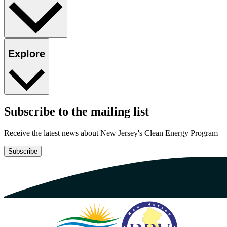
Explore​​​​‌ ‍ ​‍​‍‌‍ ‌ ​‍‌‍‍‌‌‍‌ ‌‍‍‌‌‍ ‍​‍​‍​ ‍‍​‍​‍‌ ​ ‌‍​‌‌‍ ‍‌‍‍‌‌ ‌​‌ ‍‌​‍ ‍‌‍‍‌‌‍ ​‍​‍​‍ ​​‍​‍‌‍‍​‌ ​‍‌‍‌‌‌‍‌‍​‍​‍​ ‍‍​‍​‍‌‍‍​‌ ‌​‌ ‌​‌ ​​​ ‍‍​‍ ​‍ ‌‍ ​‌‍ ‌‍​ ‌‍​‌‌‍ ​‌‍‍​‌‍ ‌ ​ ‌ ‌​​ ‍‍​ ​ ​ ​ ​ ​ ​ ​ ​‍ ‌‍‍‌‌‍ ‍‌ ‌​‌‍‌‌‌‍ ‍‌ ‌​​‍ ‌‍‌‌‌‍‌​‌‍‍‌‌ ‌​​‍ ‌‍ ‌‌‍ ‌‍‌​‌‍‌‌​ ‌‌ ​​‌ ​‍‌‍‌‌‌ ​ ‌‍‌‌‌‍ ‍‌ ‌​‌‍​‌‌ ‌​‌‍‍‌‌‍ ‌‍ ‍​ ‍ ‌‍‍‌‌‍‌​​ ‌‌ ​ ‌‍‍‌‌ ‌​‌‍‌‌‌​‌‍‌‍ ‌‍ ‌ ‌​‌‍‌‌‌ ​‍​ ‍ ‌ ‌​‌ ‍‌‌ ​​‌‍‌‌​ ‌‌‍‌‍‌‍ ‌‍ ‌ ‌​‌‍‌‌‌ ​‍​ ‍ ‌ ​​‌‍​‌‌ ‌​‌‍‍​​ ‌‌‍ ‌‌‍‌‌‌‍ ‍‌ ‌‌‌ ​ ​‍‌‌​ ‌‌‌​​‍‌‌ ‌‍‍ ‌‍‌‌‌ ‍‌​‍‌‌​ ​ ‌​‌​​‍‌‌​ ​ ‌​‌​​‍‌‌​ ​‍​ ​‍‌‍​‌​ ‍‌‌‍‌‍​ ​​‌‍‌​​ ​​​ ‌​​ ​​​ ​ ​ ​‌​ ‌‍​ ‌ ​‍‌‌​ ​‍​ ​‍​‍‌‌​ ‌‌‌​‌​​‍ ‍‌‍‍​‌‍‌‌‌‍​‌‌‍‌​‌‍‍‌‌‍ ‍‌‍‌ ​ ‌‍​‍‌‍​‌‌ ​ ‌‍‌‌‌‌‌‌‌ ​‍‌‍ ​​ ‌‌‍‍​‌ ‌​‌ ‌​‌ ​​​‍‌‌​ ​ ‌​​‌​‍‌‌​ ​‍‌​‌‍​‍‌‌​ ​‍‌​‌‍‌‍ ​‌‍ ‌‍​ ‌‍​‌‌‍ ​‌‍‍​‌‍ ‌ ​ ‌ ‌​​‍‌‌​ ​ ‌​​‌​ ​ ​ ​ ​ ​ ​ ​ ​‍‌‍‌‍‍‌‌‍‌​​ ‌‌ ​ ‌‍‍‌‌ ‌​‌‍‌‌‌​‌‍‌‍ ‌‍ ‌ ‌​‌‍‌‌‌ ​‍​‍‌‍‌ ‌​‌ ‍‌‌ ​​‌‍‌‌​ ‌‌‍‌‍‌‍ ‌‍ ‌ ‌​‌‍‌‌‌ ​‍​‍‌‍‌ ​​‌‍​‌‌ ‌​‌‍‍​​ ‌‌‍ ‌‌‍‌‌‌‍ ‍‌ ‌‌‌ ​ ​‍‌‌​ ‌‌‌​​‍‌‌ ‌‍‍ ‌‍‌‌‌ ‍‌​‍‌‌​ ​ ‌​‌​​‍‌‌​ ​ ‌​‌​​‍‌‌​ ​‍​ ​‍‌‍​‌​ ‍‌‌‍‌‍​ ​​‌‍‌​​ ​​​ ‌​​ ​​​ ​ ​ ​‌​ ‌‍​ ‌ ​‍‌‌​ ​‍​ ​‍​‍‌‌​ ‌‌‌​‌​​‍ ‍‌‍‍​‌‍‌‌‌‍​‌‌‍‌​‌‍‍‌‌‍ ‍‌‍‌ ​‍‌‍‌ ​​‌‍‌‌‌ ​‍‌ ​ ‌ ​​‌‍‌‌‌‍​ ‌ ‌​‌‍‍‌‌ ‌‍‌‍‌‌​ ‌‌ ​​‌ ‌‌‌‍​‍‌‍ ​‌‍‍‌‌ ​ ‌‍‍​‌‍‌‌‌‍‌​​‍​‍‌ ‌
Subscribe to the mailing list​​​​‌ ‍ ​‍​‍‌‍ ‌ ​‍‌‍‍‌‌‍‌ ‌‍‍‌‌‍ ‍​‍​‍​ ‍‍​‍​‍‌ ​ ‌‍​‌‌‍ ‍‌‍‍‌‌ ‌​‌ ‍‌​‍ ‍‌‍‍‌‌‍ ​‍​‍​‍ ​​‍​‍‌‍‍​‌ ​‍‌‍‌‌‌‍‌‍​‍​‍​ ‍‍​‍​‍‌‍‍​‌ ‌​‌ ‌​‌ ​​​ ‍‍​‍ ​‍ ‌‍ ​‌‍ ‌‍​ ‌‍​‌‌‍ ​‌‍‍​‌‍ ‌ ​ ‌ ‌​​ ‍‍​ ​ ​ ​ ​ ​ ​ ​ ​‍ ‌‍‍‌‌‍ ‍‌ ‌​‌‍‌‌‌‍ ‍‌ ‌​​‍ ‌‍‌‌‌‍‌​‌‍‍‌‌ ‌​​‍ ‌‍ ‌‌‍ ‌‍‌​‌‍‌‌​ ‌‌ ​​‌ ​‍‌‍‌‌‌ ​ ‌‍‌‌‌‍ ‍‌ ‌​‌‍​‌‌ ‌​‌‍‍‌‌‍ ‌‍ ‍​ ‍ ‌‍‍‌‌‍‌​​ ‌‌ ​ ‌‍‍‌‌ ‌​‌‍‌‌‌​‌‍‌‍ ‌‍ ‌ ‌​‌‍‌‌‌ ​‍​ ‍ ‌ ‌​‌ ‍‌‌ ​​‌‍‌‌​ ‌‌‍‌‍‌‍ ‌‍ ‌ ‌​‌‍‌‌‌ ​‍​ ‍ ‌ ​​‌‍​‌‌ ‌​‌‍‍​​ ‌‌‍ ‍‌‍‌‌‌ ‌ ‌ ​ ‌‍ ​‌‍‌‌‌ ‌​‌ ‌​‌‍‌‌‌ ​‍​‍ ‍‌‍‍​‌‍‌‌‌‍​‌‌‍‌​‌‍‍‌‌‍ ‍‌‍‌ ​ ‌‍​‍‌‍​‌‌ ​ ‌‍‌‌‌‌‌‌‌ ​‍‌‍ ​​ ‌‌‍‍​‌ ‌​‌ ‌​‌ ​​​‍‌‌​ ​ ‌​​‌​‍‌‌​ ​‍‌​‌‍​‍‌‌​ ​‍‌​‌‍‌‍ ​‌‍ ‌‍​ ‌‍​‌‌‍ ​‌‍‍​‌‍ ‌ ​ ‌ ‌​​‍‌‌​ ​ ‌​​‌​ ​ ​ ​ ​ ​ ​ ​ ​‍‌‍‌‍‍‌‌‍‌​​ ‌‌ ​ ‌‍‍‌‌ ‌​‌‍‌‌‌​‌‍‌‍ ‌‍ ‌ ‌​‌‍‌‌‌ ​‍​‍‌‍‌ ‌​‌ ‍‌‌ ​​‌‍‌‌​ ‌‌‍‌‍‌‍ ‌‍ ‌ ‌​‌‍‌‌‌ ​‍​‍‌‍‌ ​​‌‍​‌‌ ‌​‌‍‍​​ ‌‌‍ ‍‌‍‌‌‌ ‌ ‌ ​ ‌‍ ​‌‍‌‌‌ ‌​‌ ‌​‌‍‌‌‌ ​‍​‍ ‍‌‍‍​‌‍‌‌‌‍​‌‌‍‌​‌‍‍‌‌‍ ‍‌‍‌ ​‍‌‍‌ ​​‌‍‌‌‌ ​‍‌ ​ ‌ ​​‌‍‌‌‌‍​ ‌ ‌​‌‍‍‌‌ ‌‍‌‍‌‌​ ‌‌ ​​‌ ‌‌‌‍​‍‌‍ ​‌‍‍‌‌ ​ ‌‍‍​‌‍‌‌‌‍‌​​‍​‍‌ ‌
Receive the latest news about New Jersey's Clean Energy Program​​​​‌ ‍ ​‍​‍‌‍ ‌ ​‍‌‍‍‌‌‍‌ ‌‍‍‌‌‍ ‍​‍​‍​ ‍‍​‍​‍‌ ​ ‌‍​‌‌‍ ‍‌‍‍‌‌ ‌​‌ ‍‌​‍ ‍‌‍‍‌‌‍ ​‍​‍​‍ ​​‍​‍‌‍‍​‌ ​‍‌‍‌‌‌‍‌‍​‍​‍​ ‍‍​‍​‍‌‍‍​‌ ‌​‌ ‌​‌ ​​​ ‍‍​‍ ​‍ ‌‍ ​‌‍ ‌‍​ ‌‍​‌‌‍ ​‌‍‍​‌‍ ‌ ​ ‌ ‌​​ ‍‍​ ​ ​ ​ ​ ​ ​ ​ ​‍ ‌‍‍‌‌‍ ‍‌ ‌​‌‍‌‌‌‍ ‍‌ ‌​​‍ ‌‍‌‌‌‍‌​‌‍‍‌‌ ‌​​‍ ‌‍ ‌‌‍ ‌‍‌​‌‍‌‌​ ‌‌ ​​‌ ​‍‌‍‌‌‌ ​ ‌‍‌‌‌‍ ‍‌ ‌​‌‍​‌‌ ‌​‌‍‍‌‌‍ ‌‍ ‍​ ‍ ‌‍‍‌‌‍‌​​ ‌‌ ​ ‌‍‍‌‌ ‌​‌‍‌‌‌​‌‍‌‍ ‌‍ ‌ ‌​‌‍‌‌‌ ​‍​ ‍ ‌ ‌​‌ ‍‌‌ ​​‌‍‌‌​ ‌‌‍‌‍‌‍ ‌‍ ‌ ‌​‌‍‌‌‌ ​‍​ ‍ ‌ ​​‌‍​‌‌ ‌​‌‍‍​​ ‌‌‍ ‍‌‍‌‌‌ ‌ ‌ ​ ‌‍ ​‌‍‌‌‌ ‌​‌ ‌​‌‍‌‌‌ ​‍​‍ ‍‌ ‌​‌‍‌‌‌ ‍​‌ ‌​​ ‌‍​‍‌‍​‌‌ ​ ‌‍‌‌‌‌‌‌‌ ​‍‌‍ ​​ ‌‌‍‍​‌ ‌​‌ ‌​‌ ​​​‍‌‌​ ​ ‌​​‌​‍‌‌​ ​‍‌​‌‍​‍‌‌​ ​‍‌​‌‍‌‍ ​‌‍ ‌‍​ ‌‍​‌‌‍ ​‌‍‍​‌‍ ‌ ​ ‌ ‌​​‍‌‌​ ​ ‌​​‌​ ​ ​ ​ ​ ​ ​ ​ ​‍‌‍‌‍‍‌‌‍‌​​ ‌‌ ​ ‌‍‍‌‌ ‌​‌‍‌‌‌​‌‍‌‍ ‌‍ ‌ ‌​‌‍‌‌‌ ​‍​‍‌‍‌ ‌​‌ ‍‌‌ ​​‌‍‌‌​ ‌‌‍‌‍‌‍ ‌‍ ‌ ‌​‌‍‌‌‌ ​‍​‍‌‍‌ ​​‌‍​‌‌ ‌​‌‍‍​​ ‌‌‍ ‍‌‍‌‌‌ ‌ ‌ ​ ‌‍ ​‌‍‌‌‌ ‌​‌ ‌​‌‍‌‌‌ ​‍​‍ ‍‌ ‌​‌‍‌‌‌ ‍​‌ ‌​​‍‌‍‌ ​​‌‍‌‌‌ ​‍‌ ​ ‌ ​​‌‍‌‌‌‍​ ‌ ‌​‌‍‍‌‌ ‌‍‌‍‌‌​ ‌‌ ​​‌ ‌‌‌‍​‍‌‍ ​‌‍‍‌‌ ​ ‌‍‍​‌‍‌‌‌‍‌​​‍​‍‌ ‌
Subscribe​​​​‌ ‍ ​‍​‍‌‍ ‌ ​‍‌‍‍‌‌‍‌ ‌‍‍‌‌‍ ‍​‍​‍​ ‍‍​‍​‍‌ ​ ‌‍​‌‌‍ ‍‌‍‍‌‌ ‌​‌ ‍‌​‍ ‍‌‍‍‌‌‍ ​‍​‍​‍ ​​‍​‍‌‍‍​‌ ​‍‌‍‌‌‌‍‌‍​‍​‍​ ‍‍​‍​‍‌‍‍​‌ ‌​‌ ‌​‌ ​​​ ‍‍​‍ ​‍ ‌‍ ​‌‍ ‌‍​ ‌‍​‌‌‍ ​‌‍‍​‌‍ ‌ ​ ‌ ‌​​ ‍‍​ ​ ​ ​ ​ ​ ​ ​ ​‍ ‌‍‍‌‌‍ ‍‌ ‌​‌‍‌‌‌‍ ‍‌ ‌​​‍ ‌‍‌‌‌‍‌​‌‍‍‌‌ ‌​​‍ ‌‍ ‌‌‍ ‌‍‌​‌‍‌‌​ ‌‌ ​​‌ ​‍‌‍‌‌‌ ​ ‌‍‌‌‌‍ ‍‌ ‌​‌‍​‌‌ ‌​‌‍‍‌‌‍ ‌‍ ‍​ ‍ ‌‍‍‌‌‍‌​​ ‌‌ ​ ‌‍‍‌‌ ‌​‌‍‌‌‌​‌‍‌‍ ‌‍ ‌ ‌​‌‍‌‌‌ ​‍​ ‍ ‌ ‌​‌ ‍‌‌ ​​‌‍‌‌​ ‌‌‍‌‍‌‍ ‌‍ ‌ ‌​‌‍‌‌‌ ​‍​ ‍ ‌ ​​‌‍​‌‌ ‌​‌‍‍​​ ‌‌‍ ‍‌‍‌‌‌ ‌ ‌ ​ ‌‍ ​‌‍‌‌‌ ‌​‌ ‌​‌‍‌‌‌ ​‍​‍ ‍‌‍​‍‌ ‌​‌‍ ‍​ ‌‍​‍‌‍​‌‌ ​ ‌‍‌‌‌‌‌‌‌ ​‍‌‍ ​​ ‌‌‍‍​‌ ‌​‌ ‌​‌ ​​​‍‌‌​ ​ ‌​​‌​‍‌‌​ ​‍‌​‌‍​‍‌‌​ ​‍‌​‌‍‌‍ ​‌‍ ‌‍​ ‌‍​‌‌‍ ​‌‍‍​‌‍ ‌ ​ ‌ ‌​​‍‌‌​ ​ ‌​​‌​ ​ ​ ​ ​ ​ ​ ​ ​‍‌‍‌‍‍‌‌‍‌​​ ‌‌ ​ ‌‍‍‌‌ ‌​‌‍‌‌‌​‌‍‌‍ ‌‍ ‌ ‌​‌‍‌‌‌ ​‍​‍‌‍‌ ‌​‌ ‍‌‌ ​​‌‍‌‌​ ‌‌‍‌‍‌‍ ‌‍ ‌ ‌​‌‍‌‌‌ ​‍​‍‌‍‌ ​​‌‍​‌‌ ‌​‌‍‍​​ ‌‌‍ ‍‌‍‌‌‌ ‌ ‌ ​ ‌‍ ​‌‍‌‌‌ ‌​‌ ‌​‌‍‌‌‌ ​‍​‍ ‍‌‍​‍‌ ‌​‌‍ ‍​‍‌‍‌ ​​‌‍‌‌‌ ​‍‌ ​ ‌ ​​‌‍‌‌‌‍​ ‌ ‌​‌‍‍‌‌ ‌‍‌‍‌‌​ ‌‌ ​​‌ ‌‌‌‍​‍‌‍ ​‌‍‍‌‌ ​ ‌‍‍​‌‍‌‌‌‍‌​​‍​‍‌ ‌