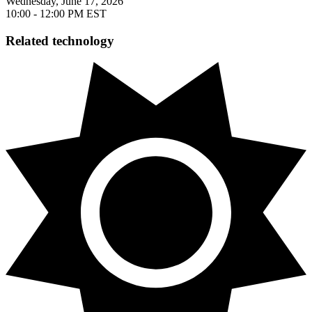
Wednesday, June 17, 2026
10:00 - 12:00 PM EST​​​​‌ ‍ ​‍​‍‌‍ ‌ ​‍‌‍‍‌‌‍‌ ‌‍‍‌‌‍ ‍​‍​‍​ ‍‍​‍​‍‌ ​ ‌‍​‌‌‍ ‍‌‍‍‌‌ ‌​‌ ‍‌​‍ ‍‌‍‍‌‌‍ ​‍​‍​‍ ​​‍​‍‌‍‍​‌ ​‍‌‍‌‌‌‍‌‍​‍​‍​ ‍‍​‍​‍‌‍‍​‌ ‌​‌ ‌​‌ ​​​ ‍‍​‍ ​‍ ‌‍ ​‌‍ ‌‍​ ‌‍​‌‌‍ ​‌‍‍​‌‍ ‌ ​ ‌ ‌​​ ‍‍​ ​ ​ ​ ​ ​ ​ ​ ​‍ ‌‍‍‌‌‍ ‍‌ ‌​‌‍‌‌‌‍ ‍‌ ‌​​‍ ‌‍‌‌‌‍‌​‌‍‍‌‌ ‌​​‍ ‌‍ ‌‌‍ ‌‍‌​‌‍‌‌​ ‌‌ ​​‌ ​‍‌‍‌‌‌ ​ ‌‍‌‌‌‍ ‍‌ ‌​‌‍​‌‌ ‌​‌‍‍‌‌‍ ‌‍ ‍​ ‍ ‌‍‍‌‌‍‌​​ ‌‌‍‌‍​ ​‍‌‍​‌​ ‍‌‌‍‌​‌‍‌​‌‍‌‍‌‍‌‌​‍ ‌​ ‍‌​ ‌‌​ ​​‌‍​‍​‍ ‌​ ‌​​ ‌‍‌‍​‍‌‍‌​​‍ ‌​ ‍​​ ​‌​ ‌‍​ ​ ​‍ ‌​ ​ ​ ‌‌​ ‌​‌‍​‌​ ‍​‌‍‌‌​ ‌‍​ ​‌​ ‌‌​ ‍‌​ ‌​​ ‍‌​ ‍ ‌ ‌​‌ ‍‌‌ ​​‌‍‌‌​ ‌‌‍‌‌‌ ‌‍‌‍‌‌‌‍ ‍‌ ‌​​ ‍ ‌ ​​‌‍​‌‌ ‌​‌‍‍​​ ‌‌ ​ ‌‍‌‌‌‍​ ‌ ‌​‌‍‍‌‌‍ ‌‍ ‍‌ ​ ​‍‌‌​ ‌‌‌​​‍‌‌ ‌‍‍ ‌‍‌‌‌ ‍‌​‍‌‌​ ​ ‌​‌​​‍‌‌​ ​ ‌​‌​​‍‌‌​ ​‍​ ​‍‌‍‌‍​ ​ ​ ‍​‌‍​ ​ ‍‌​ ‌‌​ ‌‌‌‍‌‌‌‍​‌‌‍‌‌‌‍‌‌‌‍​‍​‍‌‌​ ​‍​ ​‍​‍‌‌​ ‌‌‌​‌​​‍ ‍‌‍​ ‌‍ ‌‍ ‍‌ ‌​‌‍‌‌‌‍ ‍‌ ‌​​‍‌‌​ ‌‌‌​​‍‌‌ ‌‍‍ ‌‍‌‌‌ ‍‌​‍‌‌​ ​ ‌​‌​​‍‌‌​ ​ ‌​‌​​‍‌‌​ ​‍​ ​‍​ ‍​‌‍​‌​ ‍​​ ​ ​ ‌ ​ ‍​‌‍​‌‌‍​ ​ ​‌​ ‌‌​ ​‍‌‍​ ​‍‌‌​ ​‍​ ​‍​‍‌‌​ ‌‌‌​‌​​‍ ‍‌‍​ ‌‍‍​‌‍‍‌‌‍ ​‌‍‌​‌ ​‍‌‍‌‌‌‍ ‍​‍‌‌​ ‌‌‌​​‍‌‌ ‌‍‍ ‌‍‌‌‌ ‍‌​‍‌‌​ ​ ‌​‌​​‍‌‌​ ​ ‌​‌​​‍‌‌​ ​‍​ ​‍‌‍​‌​ ‌‍​ ‌‌​ ‌‍​ ​​​ ‌‍​ ​ ‌‍‌​‌‍‌​‌‍‌‌​ ​​​ ​ ​‍‌‌​ ​‍​ ​‍​‍‌‌​ ‌‌‌​‌​​‍ ‍‌ ‌​‌‍‌‌‌ ‍​‌ ‌​​ ‌‍​‍‌‍​‌‌ ​ ‌‍‌‌‌‌‌‌‌ ​‍‌‍ ​​ ‌‌‍‍​‌ ‌​‌ ‌​‌ ​​​‍‌‌​ ​ ‌​​‌​‍‌‌​ ​‍‌​‌‍​‍‌‌​ ​‍‌​‌‍‌‍ ​‌‍ ‌‍​ ‌‍​‌‌‍ ​‌‍‍​‌‍ ‌ ​ ‌ ‌​​‍‌‌​ ​ ‌​​‌​ ​ ​ ​ ​ ​ ​ ​ ​‍‌‍‌‍‍‌‌‍‌​​ ‌‌‍‌‍​ ​‍‌‍​‌​ ‍‌‌‍‌​‌‍‌​‌‍‌‍‌‍‌‌​‍ ‌​ ‍‌​ ‌‌​ ​​‌‍​‍​‍ ‌​ ‌​​ ‌‍‌‍​‍‌‍‌​​‍ ‌​ ‍​​ ​‌​ ‌‍​ ​ ​‍ ‌​ ​ ​ ‌‌​ ‌​‌‍​‌​ ‍​‌‍‌‌​ ‌‍​ ​‌​ ‌‌​ ‍‌​ ‌​​ ‍‌​‍‌‍‌ ‌​‌ ‍‌‌ ​​‌‍‌‌​ ‌‌‍‌‌‌ ‌‍‌‍‌‌‌‍ ‍‌ ‌​​‍‌‍‌ ​​‌‍​‌‌ ‌​‌‍‍​​ ‌‌ ​ ‌‍‌‌‌‍​ ‌ ‌​‌‍‍‌‌‍ ‌‍ ‍‌ ​ ​‍‌‌​ ‌‌‌​​‍‌‌ ‌‍‍ ‌‍‌‌‌ ‍‌​‍‌‌​ ​ ‌​‌​​‍‌‌​ ​ ‌​‌​​‍‌‌​ ​‍​ ​‍‌‍‌‍​ ​ ​ ‍​‌‍​ ​ ‍‌​ ‌‌​ ‌‌‌‍‌‌‌‍​‌‌‍‌‌‌‍‌‌‌‍​‍​‍‌‌​ ​‍​ ​‍​‍‌‌​ ‌‌‌​‌​​‍ ‍‌‍​ ‌‍ ‌‍ ‍‌ ‌​‌‍‌‌‌‍ ‍‌ ‌​​‍‌‌​ ‌‌‌​​‍‌‌ ‌‍‍ ‌‍‌‌‌ ‍‌​‍‌‌​ ​ ‌​‌​​‍‌‌​ ​ ‌​‌​​‍‌‌​ ​‍​ ​‍​ ‍​‌‍​‌​ ‍​​ ​ ​ ‌ ​ ‍​‌‍​‌‌‍​ ​ ​‌​ ‌‌​ ​‍‌‍​ ​‍‌‌​ ​‍​ ​‍​‍‌‌​ ‌‌‌​‌​​‍ ‍‌‍​ ‌‍‍​‌‍‍‌‌‍ ​‌‍‌​‌ ​‍‌‍‌‌‌‍ ‍​‍‌‌​ ‌‌‌​​‍‌‌ ‌‍‍ ‌‍‌‌‌ ‍‌​‍‌‌​ ​ ‌​‌​​‍‌‌​ ​ ‌​‌​​‍‌‌​ ​‍​ ​‍‌‍​‌​ ‌‍​ ‌‌​ ‌‍​ ​​​ ‌‍​ ​ ‌‍‌​‌‍‌​‌‍‌‌​ ​​​ ​ ​‍‌‌​ ​‍​ ​‍​‍‌‌​ ‌‌‌​‌​​‍ ‍‌ ‌​‌‍‌‌‌ ‍​‌ ‌​​‍‌‍‌ ​​‌‍‌‌‌ ​‍‌ ​ ‌ ​​‌‍‌‌‌‍​ ‌ ‌​‌‍‍‌‌ ‌‍‌‍‌‌​ ‌‌ ​​‌ ‌‌‌‍​‍‌‍ ​‌‍‍‌‌ ​ ‌‍‍​‌‍‌‌‌‍‌​​‍​‍‌ ‌
Related technology