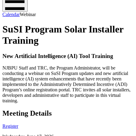
Calendar
Webinar
SuSI Program Solar Installer
Training
New Artificial Intelligence (AI) Tool Training​​​​‌ ‍ ​‍​‍‌‍ ‌ ​‍‌‍‍‌‌‍‌ ‌‍‍‌‌‍ ‍​‍​‍​ ‍‍​‍​‍‌ ​ ‌‍​‌‌‍ ‍‌‍‍‌‌ ‌​‌ ‍‌​‍ ‍‌‍‍‌‌‍ ​‍​‍​‍ ​​‍​‍‌‍‍​‌ ​‍‌‍‌‌‌‍‌‍​‍​‍​ ‍‍​‍​‍‌‍‍​‌ ‌​‌ ‌​‌ ​​​ ‍‍​‍ ​‍ ‌‍ ​‌‍ ‌‍​ ‌‍​‌‌‍ ​‌‍‍​‌‍ ‌ ​ ‌ ‌​​ ‍‍​ ​ ​ ​ ​ ​ ​ ​ ​‍ ‌‍‍‌‌‍ ‍‌ ‌​‌‍‌‌‌‍ ‍‌ ‌​​‍ ‌‍‌‌‌‍‌​‌‍‍‌‌ ‌​​‍ ‌‍ ‌‌‍ ‌‍‌​‌‍‌‌​ ‌‌ ​​‌ ​‍‌‍‌‌‌ ​ ‌‍‌‌‌‍ ‍‌ ‌​‌‍​‌‌ ‌​‌‍‍‌‌‍ ‌‍ ‍​ ‍ ‌‍‍‌‌‍‌​​ ‌‌‍‌‍​ ​‍‌‍​‌​ ‍‌‌‍‌​‌‍‌​‌‍‌‍‌‍‌‌​‍ ‌​ ‍‌​ ‌‌​ ​​‌‍​‍​‍ ‌​ ‌​​ ‌‍‌‍​‍‌‍‌​​‍ ‌​ ‍​​ ​‌​ ‌‍​ ​ ​‍ ‌​ ​ ​ ‌‌​ ‌​‌‍​‌​ ‍​‌‍‌‌​ ‌‍​ ​‌​ ‌‌​ ‍‌​ ‌​​ ‍‌​ ‍ ‌ ‌​‌ ‍‌‌ ​​‌‍‌‌​ ‌‌‍‌‌‌ ‌‍‌‍‌‌‌‍ ‍‌ ‌​​ ‍ ‌ ​​‌‍​‌‌ ‌​‌‍‍​​ ‌‌‍‍​‌‍‌‌‌ ​‍‌‍ ​‍ ‍‌‍​ ‌‍ ‌‍ ‍‌ ‌​‌‍‌‌‌‍ ‍‌ ‌​​‍‌‌​ ‌‌‌​​‍‌‌ ‌‍‍ ‌‍‌‌‌ ‍‌​‍‌‌​ ​ ‌​‌​​‍‌‌​ ​ ‌​‌​​‍‌‌​ ​‍​ ​‍‌‍​ ‌‍‌‌​ ​​​ ​ ‌‍​ ​ ​ ‌‍‌‌​ ‌‌​ ‌‍​ ‌ ​ ‌‌​ ​ ​‍‌‌​ ​‍​ ​‍​‍‌‌​ ‌‌‌​‌​​‍ ‍‌‍​ ‌‍‍​‌‍‍‌‌‍ ​‌‍‌​‌ ​‍‌‍‌‌‌‍ ‍​‍‌‌​ ‌‌‌​​‍‌‌ ‌‍‍ ‌‍‌‌‌ ‍‌​‍‌‌​ ​ ‌​‌​​‍‌‌​ ​ ‌​‌​​‍‌‌​ ​‍​ ​‍‌‍‌‌​ ‌ ​ ‌‍​ ​ ​ ​‌​ ​‌​ ‌​​ ‌‌​ ‌ ​ ​ ​ ​ ​ ‌ ​‍‌‌​ ​‍​ ​‍​‍‌‌​ ‌‌‌​‌​​‍ ‍‌ ‌​‌‍‌‌‌ ‍​‌ ‌​​ ‌‍​‍‌‍​‌‌ ​ ‌‍‌‌‌‌‌‌‌ ​‍‌‍ ​​ ‌‌‍‍​‌ ‌​‌ ‌​‌ ​​​‍‌‌​ ​ ‌​​‌​‍‌‌​ ​‍‌​‌‍​‍‌‌​ ​‍‌​‌‍‌‍ ​‌‍ ‌‍​ ‌‍​‌‌‍ ​‌‍‍​‌‍ ‌ ​ ‌ ‌​​‍‌‌​ ​ ‌​​‌​ ​ ​ ​ ​ ​ ​ ​ ​‍‌‍‌‍‍‌‌‍‌​​ ‌‌‍‌‍​ ​‍‌‍​‌​ ‍‌‌‍‌​‌‍‌​‌‍‌‍‌‍‌‌​‍ ‌​ ‍‌​ ‌‌​ ​​‌‍​‍​‍ ‌​ ‌​​ ‌‍‌‍​‍‌‍‌​​‍ ‌​ ‍​​ ​‌​ ‌‍​ ​ ​‍ ‌​ ​ ​ ‌‌​ ‌​‌‍​‌​ ‍​‌‍‌‌​ ‌‍​ ​‌​ ‌‌​ ‍‌​ ‌​​ ‍‌​‍‌‍‌ ‌​‌ ‍‌‌ ​​‌‍‌‌​ ‌‌‍‌‌‌ ‌‍‌‍‌‌‌‍ ‍‌ ‌​​‍‌‍‌ ​​‌‍​‌‌ ‌​‌‍‍​​ ‌‌‍‍​‌‍‌‌‌ ​‍‌‍ ​‍ ‍‌‍​ ‌‍ ‌‍ ‍‌ ‌​‌‍‌‌‌‍ ‍‌ ‌​​‍‌‌​ ‌‌‌​​‍‌‌ ‌‍‍ ‌‍‌‌‌ ‍‌​‍‌‌​ ​ ‌​‌​​‍‌‌​ ​ ‌​‌​​‍‌‌​ ​‍​ ​‍‌‍​ ‌‍‌‌​ ​​​ ​ ‌‍​ ​ ​ ‌‍‌‌​ ‌‌​ ‌‍​ ‌ ​ ‌‌​ ​ ​‍‌‌​ ​‍​ ​‍​‍‌‌​ ‌‌‌​‌​​‍ ‍‌‍​ ‌‍‍​‌‍‍‌‌‍ ​‌‍‌​‌ ​‍‌‍‌‌‌‍ ‍​‍‌‌​ ‌‌‌​​‍‌‌ ‌‍‍ ‌‍‌‌‌ ‍‌​‍‌‌​ ​ ‌​‌​​‍‌‌​ ​ ‌​‌​​‍‌‌​ ​‍​ ​‍‌‍‌‌​ ‌ ​ ‌‍​ ​ ​ ​‌​ ​‌​ ‌​​ ‌‌​ ‌ ​ ​ ​ ​ ​ ‌ ​‍‌‌​ ​‍​ ​‍​‍‌‌​ ‌‌‌​‌​​‍ ‍‌ ‌​‌‍‌‌‌ ‍​‌ ‌​​‍‌‍‌ ​​‌‍‌‌‌ ​‍‌ ​ ‌ ​​‌‍‌‌‌‍​ ‌ ‌​‌‍‍‌‌ ‌‍‌‍‌‌​ ‌‌ ​​‌ ‌‌‌‍​‍‌‍ ​‌‍‍‌‌ ​ ‌‍‍​‌‍‌‌‌‍‌​​‍​‍‌ ‌
NJBPU Staff and TRC, the Program Administrator, will be
conducting a webinar on SuSI Program updates and new artificial
intelligence (AI) system enhancements that have recently been
implemented to the Administratively Determined Incentive (ADI)
Program’s online registration portal. TRC invites all solar installers,
developers and administrative staff to participate in this virtual
training.​​​​‌ ‍ ​‍​‍‌‍ ‌ ​‍‌‍‍‌‌‍‌ ‌‍‍‌‌‍ ‍​‍​‍​ ‍‍​‍​‍‌ ​ ‌‍​‌‌‍ ‍‌‍‍‌‌ ‌​‌ ‍‌​‍ ‍‌‍‍‌‌‍ ​‍​‍​‍ ​​‍​‍‌‍‍​‌ ​‍‌‍‌‌‌‍‌‍​‍​‍​ ‍‍​‍​‍‌‍‍​‌ ‌​‌ ‌​‌ ​​​ ‍‍​‍ ​‍ ‌‍ ​‌‍ ‌‍​ ‌‍​‌‌‍ ​‌‍‍​‌‍ ‌ ​ ‌ ‌​​ ‍‍​ ​ ​ ​ ​ ​ ​ ​ ​‍ ‌‍‍‌‌‍ ‍‌ ‌​‌‍‌‌‌‍ ‍‌ ‌​​‍ ‌‍‌‌‌‍‌​‌‍‍‌‌ ‌​​‍ ‌‍ ‌‌‍ ‌‍‌​‌‍‌‌​ ‌‌ ​​‌ ​‍‌‍‌‌‌ ​ ‌‍‌‌‌‍ ‍‌ ‌​‌‍​‌‌ ‌​‌‍‍‌‌‍ ‌‍ ‍​ ‍ ‌‍‍‌‌‍‌​​ ‌‌‍‌‍​ ​‍‌‍​‌​ ‍‌‌‍‌​‌‍‌​‌‍‌‍‌‍‌‌​‍ ‌​ ‍‌​ ‌‌​ ​​‌‍​‍​‍ ‌​ ‌​​ ‌‍‌‍​‍‌‍‌​​‍ ‌​ ‍​​ ​‌​ ‌‍​ ​ ​‍ ‌​ ​ ​ ‌‌​ ‌​‌‍​‌​ ‍​‌‍‌‌​ ‌‍​ ​‌​ ‌‌​ ‍‌​ ‌​​ ‍‌​ ‍ ‌ ‌​‌ ‍‌‌ ​​‌‍‌‌​ ‌‌‍‌‌‌ ‌‍‌‍‌‌‌‍ ‍‌ ‌​​ ‍ ‌ ​​‌‍​‌‌ ‌​‌‍‍​​ ‌‌‍‍​‌‍‌‌‌ ​‍‌‍ ​‍ ‍‌‍​ ‌‍ ‌‍ ‍‌ ‌​‌‍‌‌‌‍ ‍‌ ‌​​‍‌‌​ ‌‌‌​​‍‌‌ ‌‍‍ ‌‍‌‌‌ ‍‌​‍‌‌​ ​ ‌​‌​​‍‌‌​ ​ ‌​‌​​‍‌‌​ ​‍​ ​‍‌‍​‌​ ‌‌​ ​‍​ ‌‍​ ‌‍​ ‌‍​ ‍‌‌‍‌​‌‍‌‍​ ‌‌​ ‌​‌‍​‍​‍‌‌​ ​‍​ ​‍​‍‌‌​ ‌‌‌​‌​​‍ ‍‌‍​ ‌‍‍​‌‍‍‌‌‍ ​‌‍‌​‌ ​‍‌‍‌‌‌‍ ‍​‍‌‌​ ‌‌‌​​‍‌‌ ‌‍‍ ‌‍‌‌‌ ‍‌​‍‌‌​ ​ ‌​‌​​‍‌‌​ ​ ‌​‌​​‍‌‌​ ​‍​ ​‍​ ‌‍​ ‌‌‌‍‌‍‌‍‌‍‌‍​‌‌‍​ ​ ​‍​ ‍​​ ‌‌‌‍​ ‌‍​‍​ ‌‍​‍‌‌​ ​‍​ ​‍​‍‌‌​ ‌‌‌​‌​​‍ ‍‌ ‌​‌‍‌‌‌ ‍​‌ ‌​​ ‌‍​‍‌‍​‌‌ ​ ‌‍‌‌‌‌‌‌‌ ​‍‌‍ ​​ ‌‌‍‍​‌ ‌​‌ ‌​‌ ​​​‍‌‌​ ​ ‌​​‌​‍‌‌​ ​‍‌​‌‍​‍‌‌​ ​‍‌​‌‍‌‍ ​‌‍ ‌‍​ ‌‍​‌‌‍ ​‌‍‍​‌‍ ‌ ​ ‌ ‌​​‍‌‌​ ​ ‌​​‌​ ​ ​ ​ ​ ​ ​ ​ ​‍‌‍‌‍‍‌‌‍‌​​ ‌‌‍‌‍​ ​‍‌‍​‌​ ‍‌‌‍‌​‌‍‌​‌‍‌‍‌‍‌‌​‍ ‌​ ‍‌​ ‌‌​ ​​‌‍​‍​‍ ‌​ ‌​​ ‌‍‌‍​‍‌‍‌​​‍ ‌​ ‍​​ ​‌​ ‌‍​ ​ ​‍ ‌​ ​ ​ ‌‌​ ‌​‌‍​‌​ ‍​‌‍‌‌​ ‌‍​ ​‌​ ‌‌​ ‍‌​ ‌​​ ‍‌​‍‌‍‌ ‌​‌ ‍‌‌ ​​‌‍‌‌​ ‌‌‍‌‌‌ ‌‍‌‍‌‌‌‍ ‍‌ ‌​​‍‌‍‌ ​​‌‍​‌‌ ‌​‌‍‍​​ ‌‌‍‍​‌‍‌‌‌ ​‍‌‍ ​‍ ‍‌‍​ ‌‍ ‌‍ ‍‌ ‌​‌‍‌‌‌‍ ‍‌ ‌​​‍‌‌​ ‌‌‌​​‍‌‌ ‌‍‍ ‌‍‌‌‌ ‍‌​‍‌‌​ ​ ‌​‌​​‍‌‌​ ​ ‌​‌​​‍‌‌​ ​‍​ ​‍‌‍​‌​ ‌‌​ ​‍​ ‌‍​ ‌‍​ ‌‍​ ‍‌‌‍‌​‌‍‌‍​ ‌‌​ ‌​‌‍​‍​‍‌‌​ ​‍​ ​‍​‍‌‌​ ‌‌‌​‌​​‍ ‍‌‍​ ‌‍‍​‌‍‍‌‌‍ ​‌‍‌​‌ ​‍‌‍‌‌‌‍ ‍​‍‌‌​ ‌‌‌​​‍‌‌ ‌‍‍ ‌‍‌‌‌ ‍‌​‍‌‌​ ​ ‌​‌​​‍‌‌​ ​ ‌​‌​​‍‌‌​ ​‍​ ​‍​ ‌‍​ ‌‌‌‍‌‍‌‍‌‍‌‍​‌‌‍​ ​ ​‍​ ‍​​ ‌‌‌‍​ ‌‍​‍​ ‌‍​‍‌‌​ ​‍​ ​‍​‍‌‌​ ‌‌‌​‌​​‍ ‍‌ ‌​‌‍‌‌‌ ‍​‌ ‌​​‍‌‍‌ ​​‌‍‌‌‌ ​‍‌ ​ ‌ ​​‌‍‌‌‌‍​ ‌ ‌​‌‍‍‌‌ ‌‍‌‍‌‌​ ‌‌ ​​‌ ‌‌‌‍​‍‌‍ ​‌‍‍‌‌ ​ ‌‍‍​‌‍‌‌‌‍‌​​‍​‍‌ ‌
Meeting Details​​​​‌ ‍ ​‍​‍‌‍ ‌ ​‍‌‍‍‌‌‍‌ ‌‍‍‌‌‍ ‍​‍​‍​ ‍‍​‍​‍‌ ​ ‌‍​‌‌‍ ‍‌‍‍‌‌ ‌​‌ ‍‌​‍ ‍‌‍‍‌‌‍ ​‍​‍​‍ ​​‍​‍‌‍‍​‌ ​‍‌‍‌‌‌‍‌‍​‍​‍​ ‍‍​‍​‍‌‍‍​‌ ‌​‌ ‌​‌ ​​​ ‍‍​‍ ​‍ ‌‍ ​‌‍ ‌‍​ ‌‍​‌‌‍ ​‌‍‍​‌‍ ‌ ​ ‌ ‌​​ ‍‍​ ​ ​ ​ ​ ​ ​ ​ ​‍ ‌‍‍‌‌‍ ‍‌ ‌​‌‍‌‌‌‍ ‍‌ ‌​​‍ ‌‍‌‌‌‍‌​‌‍‍‌‌ ‌​​‍ ‌‍ ‌‌‍ ‌‍‌​‌‍‌‌​ ‌‌ ​​‌ ​‍‌‍‌‌‌ ​ ‌‍‌‌‌‍ ‍‌ ‌​‌‍​‌‌ ‌​‌‍‍‌‌‍ ‌‍ ‍​ ‍ ‌‍‍‌‌‍‌​​ ‌‌‍‌‍​ ​‍‌‍​‌​ ‍‌‌‍‌​‌‍‌​‌‍‌‍‌‍‌‌​‍ ‌​ ‍‌​ ‌‌​ ​​‌‍​‍​‍ ‌​ ‌​​ ‌‍‌‍​‍‌‍‌​​‍ ‌​ ‍​​ ​‌​ ‌‍​ ​ ​‍ ‌​ ​ ​ ‌‌​ ‌​‌‍​‌​ ‍​‌‍‌‌​ ‌‍​ ​‌​ ‌‌​ ‍‌​ ‌​​ ‍‌​ ‍ ‌ ‌​‌ ‍‌‌ ​​‌‍‌‌​ ‌‌‍‌‌‌ ‌‍‌‍‌‌‌‍ ‍‌ ‌​​ ‍ ‌ ​​‌‍​‌‌ ‌​‌‍‍​​ ‌‌ ​ ‌‍‌‌‌‍​ ‌ ‌​‌‍‍‌‌‍ ‌‍ ‍‌ ​ ​‍‌‌​ ‌‌‌​​‍‌‌ ‌‍‍ ‌‍‌‌‌ ‍‌​‍‌‌​ ​ ‌​‌​​‍‌‌​ ​ ‌​‌​​‍‌‌​ ​‍​ ​‍‌‍‌‍​ ​ ​ ‍​‌‍​ ​ ‍‌​ ‌‌​ ‌‌‌‍‌‌‌‍​‌‌‍‌‌‌‍‌‌‌‍​‍​‍‌‌​ ​‍​ ​‍​‍‌‌​ ‌‌‌​‌​​‍ ‍‌‍‍​‌‍‌‌‌‍​‌‌‍‌​‌‍‍‌‌‍ ‍‌‍‌ ​ ‌‍​‍‌‍​‌‌ ​ ‌‍‌‌‌‌‌‌‌ ​‍‌‍ ​​ ‌‌‍‍​‌ ‌​‌ ‌​‌ ​​​‍‌‌​ ​ ‌​​‌​‍‌‌​ ​‍‌​‌‍​‍‌‌​ ​‍‌​‌‍‌‍ ​‌‍ ‌‍​ ‌‍​‌‌‍ ​‌‍‍​‌‍ ‌ ​ ‌ ‌​​‍‌‌​ ​ ‌​​‌​ ​ ​ ​ ​ ​ ​ ​ ​‍‌‍‌‍‍‌‌‍‌​​ ‌‌‍‌‍​ ​‍‌‍​‌​ ‍‌‌‍‌​‌‍‌​‌‍‌‍‌‍‌‌​‍ ‌​ ‍‌​ ‌‌​ ​​‌‍​‍​‍ ‌​ ‌​​ ‌‍‌‍​‍‌‍‌​​‍ ‌​ ‍​​ ​‌​ ‌‍​ ​ ​‍ ‌​ ​ ​ ‌‌​ ‌​‌‍​‌​ ‍​‌‍‌‌​ ‌‍​ ​‌​ ‌‌​ ‍‌​ ‌​​ ‍‌​‍‌‍‌ ‌​‌ ‍‌‌ ​​‌‍‌‌​ ‌‌‍‌‌‌ ‌‍‌‍‌‌‌‍ ‍‌ ‌​​‍‌‍‌ ​​‌‍​‌‌ ‌​‌‍‍​​ ‌‌ ​ ‌‍‌‌‌‍​ ‌ ‌​‌‍‍‌‌‍ ‌‍ ‍‌ ​ ​‍‌‌​ ‌‌‌​​‍‌‌ ‌‍‍ ‌‍‌‌‌ ‍‌​‍‌‌​ ​ ‌​‌​​‍‌‌​ ​ ‌​‌​​‍‌‌​ ​‍​ ​‍‌‍‌‍​ ​ ​ ‍​‌‍​ ​ ‍‌​ ‌‌​ ‌‌‌‍‌‌‌‍​‌‌‍‌‌‌‍‌‌‌‍​‍​‍‌‌​ ​‍​ ​‍​‍‌‌​ ‌‌‌​‌​​‍ ‍‌‍‍​‌‍‌‌‌‍​‌‌‍‌​‌‍‍‌‌‍ ‍‌‍‌ ​‍‌‍‌ ​​‌‍‌‌‌ ​‍‌ ​ ‌ ​​‌‍‌‌‌‍​ ‌ ‌​‌‍‍‌‌ ‌‍‌‍‌‌​ ‌‌ ​​‌ ‌‌‌‍​‍‌‍ ​‌‍‍‌‌ ​ ‌‍‍​‌‍‌‌‌‍‌​​‍​‍‌ ‌
Register​​​​‌ ‍ ​‍​‍‌‍ ‌ ​‍‌‍‍‌‌‍‌ ‌‍‍‌‌‍ ‍​‍​‍​ ‍‍​‍​‍‌ ​ ‌‍​‌‌‍ ‍‌‍‍‌‌ ‌​‌ ‍‌​‍ ‍‌‍‍‌‌‍ ​‍​‍​‍ ​​‍​‍‌‍‍​‌ ​‍‌‍‌‌‌‍‌‍​‍​‍​ ‍‍​‍​‍‌‍‍​‌ ‌​‌ ‌​‌ ​​​ ‍‍​‍ ​‍ ‌‍ ​‌‍ ‌‍​ ‌‍​‌‌‍ ​‌‍‍​‌‍ ‌ ​ ‌ ‌​​ ‍‍​ ​ ​ ​ ​ ​ ​ ​ ​‍ ‌‍‍‌‌‍ ‍‌ ‌​‌‍‌‌‌‍ ‍‌ ‌​​‍ ‌‍‌‌‌‍‌​‌‍‍‌‌ ‌​​‍ ‌‍ ‌‌‍ ‌‍‌​‌‍‌‌​ ‌‌ ​​‌ ​‍‌‍‌‌‌ ​ ‌‍‌‌‌‍ ‍‌ ‌​‌‍​‌‌ ‌​‌‍‍‌‌‍ ‌‍ ‍​ ‍ ‌‍‍‌‌‍‌​​ ‌‌‍‌‍​ ​‍‌‍​‌​ ‍‌‌‍‌​‌‍‌​‌‍‌‍‌‍‌‌​‍ ‌​ ‍‌​ ‌‌​ ​​‌‍​‍​‍ ‌​ ‌​​ ‌‍‌‍​‍‌‍‌​​‍ ‌​ ‍​​ ​‌​ ‌‍​ ​ ​‍ ‌​ ​ ​ ‌‌​ ‌​‌‍​‌​ ‍​‌‍‌‌​ ‌‍​ ​‌​ ‌‌​ ‍‌​ ‌​​ ‍‌​ ‍ ‌ ‌​‌ ‍‌‌ ​​‌‍‌‌​ ‌‌‍‌‌‌ ‌‍‌‍‌‌‌‍ ‍‌ ‌​​ ‍ ‌ ​​‌‍​‌‌ ‌​‌‍‍​​ ‌‌ ​ ‌‍‌‌‌‍​ ‌ ‌​‌‍‍‌‌‍ ‌‍ ‍‌ ​ ​‍‌‌​ ‌‌‌​​‍‌‌ ‌‍‍ ‌‍‌‌‌ ‍‌​‍‌‌​ ​ ‌​‌​​‍‌‌​ ​ ‌​‌​​‍‌‌​ ​‍​ ​‍‌‍‌‍​ ​ ​ ‍​‌‍​ ​ ‍‌​ ‌‌​ ‌‌‌‍‌‌‌‍​‌‌‍‌‌‌‍‌‌‌‍​‍​‍‌‌​ ​‍​ ​‍​‍‌‌​ ‌‌‌​‌​​‍ ‍‌‍​ ‌‍ ‌‍ ‍‌ ‌​‌‍‌‌‌‍ ‍‌ ‌​​‍‌‌​ ‌‌‌​​‍‌‌ ‌‍‍ ‌‍‌‌‌ ‍‌​‍‌‌​ ​ ‌​‌​​‍‌‌​ ​ ‌​‌​​‍‌‌​ ​‍​ ​‍​ ‌‍​ ​‍​ ‌​‌‍‌​​ ‌‌​ ​ ​ ‌ ‌‍‌​​ ‍‌​ ‍‌‌‍‌‍‌‍‌​​‍‌‌​ ​‍​ ​‍​‍‌‌​ ‌‌‌​‌​​‍ ‍‌ ‌​‌‍‌‌‌ ‍​‌ ‌​​ ‌‍​‍‌‍​‌‌ ​ ‌‍‌‌‌‌‌‌‌ ​‍‌‍ ​​ ‌‌‍‍​‌ ‌​‌ ‌​‌ ​​​‍‌‌​ ​ ‌​​‌​‍‌‌​ ​‍‌​‌‍​‍‌‌​ ​‍‌​‌‍‌‍ ​‌‍ ‌‍​ ‌‍​‌‌‍ ​‌‍‍​‌‍ ‌ ​ ‌ ‌​​‍‌‌​ ​ ‌​​‌​ ​ ​ ​ ​ ​ ​ ​ ​‍‌‍‌‍‍‌‌‍‌​​ ‌‌‍‌‍​ ​‍‌‍​‌​ ‍‌‌‍‌​‌‍‌​‌‍‌‍‌‍‌‌​‍ ‌​ ‍‌​ ‌‌​ ​​‌‍​‍​‍ ‌​ ‌​​ ‌‍‌‍​‍‌‍‌​​‍ ‌​ ‍​​ ​‌​ ‌‍​ ​ ​‍ ‌​ ​ ​ ‌‌​ ‌​‌‍​‌​ ‍​‌‍‌‌​ ‌‍​ ​‌​ ‌‌​ ‍‌​ ‌​​ ‍‌​‍‌‍‌ ‌​‌ ‍‌‌ ​​‌‍‌‌​ ‌‌‍‌‌‌ ‌‍‌‍‌‌‌‍ ‍‌ ‌​​‍‌‍‌ ​​‌‍​‌‌ ‌​‌‍‍​​ ‌‌ ​ ‌‍‌‌‌‍​ ‌ ‌​‌‍‍‌‌‍ ‌‍ ‍‌ ​ ​‍‌‌​ ‌‌‌​​‍‌‌ ‌‍‍ ‌‍‌‌‌ ‍‌​‍‌‌​ ​ ‌​‌​​‍‌‌​ ​ ‌​‌​​‍‌‌​ ​‍​ ​‍‌‍‌‍​ ​ ​ ‍​‌‍​ ​ ‍‌​ ‌‌​ ‌‌‌‍‌‌‌‍​‌‌‍‌‌‌‍‌‌‌‍​‍​‍‌‌​ ​‍​ ​‍​‍‌‌​ ‌‌‌​‌​​‍ ‍‌‍​ ‌‍ ‌‍ ‍‌ ‌​‌‍‌‌‌‍ ‍‌ ‌​​‍‌‌​ ‌‌‌​​‍‌‌ ‌‍‍ ‌‍‌‌‌ ‍‌​‍‌‌​ ​ ‌​‌​​‍‌‌​ ​ ‌​‌​​‍‌‌​ ​‍​ ​‍​ ‌‍​ ​‍​ ‌​‌‍‌​​ ‌‌​ ​ ​ ‌ ‌‍‌​​ ‍‌​ ‍‌‌‍‌‍‌‍‌​​‍‌‌​ ​‍​ ​‍​‍‌‌​ ‌‌‌​‌​​‍ ‍‌ ‌​‌‍‌‌‌ ‍​‌ ‌​​‍‌‍‌ ​​‌‍‌‌‌ ​‍‌ ​ ‌ ​​‌‍‌‌‌‍​ ‌ ‌​‌‍‍‌‌ ‌‍‌‍‌‌​ ‌‌ ​​‌ ‌‌‌‍​‍‌‍ ​‌‍‍‌‌ ​ ‌‍‍​‌‍‌‌‌‍‌​​‍​‍‌ ‌