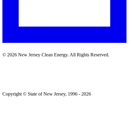
©
2026
New Jersey Clean Energy. All Rights Reserved.​​​​‌ ‍ ​‍​‍‌‍ ‌ ​‍‌‍‍‌‌‍‌ ‌‍‍‌‌‍ ‍​‍​‍​ ‍‍​‍​‍‌ ​ ‌‍​‌‌‍ ‍‌‍‍‌‌ ‌​‌ ‍‌​‍ ‍‌‍‍‌‌‍ ​‍​‍​‍ ​​‍​‍‌‍‍​‌ ​‍‌‍‌‌‌‍‌‍​‍​‍​ ‍‍​‍​‍‌‍‍​‌ ‌​‌ ‌​‌ ​​​ ‍‍​‍ ​‍ ‌‍ ​‌‍ ‌‍​ ‌‍​‌‌‍ ​‌‍‍​‌‍ ‌ ​ ‌ ‌​​ ‍‍​ ​ ​ ​ ​ ​ ​ ​ ​‍ ‌‍‍‌‌‍ ‍‌ ‌​‌‍‌‌‌‍ ‍‌ ‌​​‍ ‌‍‌‌‌‍‌​‌‍‍‌‌ ‌​​‍ ‌‍ ‌‌‍ ‌‍‌​‌‍‌‌​ ‌‌ ​​‌ ​‍‌‍‌‌‌ ​ ‌‍‌‌‌‍ ‍‌ ‌​‌‍​‌‌ ‌​‌‍‍‌‌‍ ‌‍ ‍​ ‍ ‌‍‍‌‌‍‌​​ ‌‌ ​ ‌‍‍‌‌ ‌​‌‍‌‌‌​‌‍‌‍ ‌‍ ‌ ‌​‌‍‌‌‌ ​‍​ ‍ ‌ ‌​‌ ‍‌‌ ​​‌‍‌‌​ ‌‌‍‌‍‌‍ ‌‍ ‌ ‌​‌‍‌‌‌ ​‍​ ‍ ‌ ​​‌‍​‌‌ ‌​‌‍‍​​ ‌‌‍ ​‌‍‌‌‌‍‌ ‌‍​‌‌‍ ​​‍ ‍‌ ‌​‌‍‌‌‌ ‍​‌ ‌​​ ‌‍​‍‌‍​‌‌ ​ ‌‍‌‌‌‌‌‌‌ ​‍‌‍ ​​ ‌‌‍‍​‌ ‌​‌ ‌​‌ ​​​‍‌‌​ ​ ‌​​‌​‍‌‌​ ​‍‌​‌‍​‍‌‌​ ​‍‌​‌‍‌‍ ​‌‍ ‌‍​ ‌‍​‌‌‍ ​‌‍‍​‌‍ ‌ ​ ‌ ‌​​‍‌‌​ ​ ‌​​‌​ ​ ​ ​ ​ ​ ​ ​ ​‍‌‍‌‍‍‌‌‍‌​​ ‌‌ ​ ‌‍‍‌‌ ‌​‌‍‌‌‌​‌‍‌‍ ‌‍ ‌ ‌​‌‍‌‌‌ ​‍​‍‌‍‌ ‌​‌ ‍‌‌ ​​‌‍‌‌​ ‌‌‍‌‍‌‍ ‌‍ ‌ ‌​‌‍‌‌‌ ​‍​‍‌‍‌ ​​‌‍​‌‌ ‌​‌‍‍​​ ‌‌‍ ​‌‍‌‌‌‍‌ ‌‍​‌‌‍ ​​‍ ‍‌ ‌​‌‍‌‌‌ ‍​‌ ‌​​‍‌‍‌ ​​‌‍‌‌‌ ​‍‌ ​ ‌ ​​‌‍‌‌‌‍​ ‌ ‌​‌‍‍‌‌ ‌‍‌‍‌‌​ ‌‌ ​​‌ ‌‌‌‍​‍‌‍ ​‌‍‍‌‌ ​ ‌‍‍​‌‍‌‌‌‍‌​​‍​‍‌ ‌
Copyright © State of New Jersey, 1996 -​​​​‌ ‍ ​‍​‍‌‍ ‌ ​‍‌‍‍‌‌‍‌ ‌‍‍‌‌‍ ‍​‍​‍​ ‍‍​‍​‍‌ ​ ‌‍​‌‌‍ ‍‌‍‍‌‌ ‌​‌ ‍‌​‍ ‍‌‍‍‌‌‍ ​‍​‍​‍ ​​‍​‍‌‍‍​‌ ​‍‌‍‌‌‌‍‌‍​‍​‍​ ‍‍​‍​‍‌‍‍​‌ ‌​‌ ‌​‌ ​​​ ‍‍​‍ ​‍ ‌‍ ​‌‍ ‌‍​ ‌‍​‌‌‍ ​‌‍‍​‌‍ ‌ ​ ‌ ‌​​ ‍‍​ ​ ​ ​ ​ ​ ​ ​ ​‍ ‌‍‍‌‌‍ ‍‌ ‌​‌‍‌‌‌‍ ‍‌ ‌​​‍ ‌‍‌‌‌‍‌​‌‍‍‌‌ ‌​​‍ ‌‍ ‌‌‍ ‌‍‌​‌‍‌‌​ ‌‌ ​​‌ ​‍‌‍‌‌‌ ​ ‌‍‌‌‌‍ ‍‌ ‌​‌‍​‌‌ ‌​‌‍‍‌‌‍ ‌‍ ‍​ ‍ ‌‍‍‌‌‍‌​​ ‌‌‍ ‍‌‍‍‍‌​‌ ‌‍ ‌ ‌‍‌​ ​‌‍​‌‌ ‍‌‌‍ ‌ ‌‌‌ ‌​​ ‍ ‌ ‌​‌ ‍‌‌ ​​‌‍‌‌​ ‌‌‍ ‍‌‍‍‍‌‍ ​‌‍​‌‌ ‍‌‌‍ ‌ ‌‌‌ ‌​​ ‍ ‌ ​​‌‍​‌‌ ‌​‌‍‍​​ ‌‌‍‌‍‌‍ ‌‍ ‌ ‌​‌‍‌‌‌ ​‍​‍ ‍‌‍ ​‌‍‌‌‌‍‌ ‌‍​‌‌‍ ​​ ‌‍​‍‌‍​‌‌ ​ ‌‍‌‌‌‌‌‌‌ ​‍‌‍ ​​ ‌‌‍‍​‌ ‌​‌ ‌​‌ ​​​‍‌‌​ ​ ‌​​‌​‍‌‌​ ​‍‌​‌‍​‍‌‌​ ​‍‌​‌‍‌‍ ​‌‍ ‌‍​ ‌‍​‌‌‍ ​‌‍‍​‌‍ ‌ ​ ‌ ‌​​‍‌‌​ ​ ‌​​‌​ ​ ​ ​ ​ ​ ​ ​ ​‍‌‍‌‍‍‌‌‍‌​​ ‌‌‍ ‍‌‍‍‍‌​‌ ‌‍ ‌ ‌‍‌​ ​‌‍​‌‌ ‍‌‌‍ ‌ ‌‌‌ ‌​​‍‌‍‌ ‌​‌ ‍‌‌ ​​‌‍‌‌​ ‌‌‍ ‍‌‍‍‍‌‍ ​‌‍​‌‌ ‍‌‌‍ ‌ ‌‌‌ ‌​​‍‌‍‌ ​​‌‍​‌‌ ‌​‌‍‍​​ ‌‌‍‌‍‌‍ ‌‍ ‌ ‌​‌‍‌‌‌ ​‍​‍ ‍‌‍ ​‌‍‌‌‌‍‌ ‌‍​‌‌‍ ​​‍‌‍‌ ​​‌‍‌‌‌ ​‍‌ ​ ‌ ​​‌‍‌‌‌‍​ ‌ ‌​‌‍‍‌‌ ‌‍‌‍‌‌​ ‌‌ ​​‌ ‌‌‌‍​‍‌‍ ​‌‍‍‌‌ ​ ‌‍‍​‌‍‌‌‌‍‌​​‍​‍‌ ‌
2026