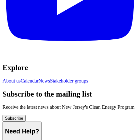
Explore​​​​‌ ‍ ​‍​‍‌‍ ‌ ​‍‌‍‍‌‌‍‌ ‌‍‍‌‌‍ ‍​‍​‍​ ‍‍​‍​‍‌ ​ ‌‍​‌‌‍ ‍‌‍‍‌‌ ‌​‌ ‍‌​‍ ‍‌‍‍‌‌‍ ​‍​‍​‍ ​​‍​‍‌‍‍​‌ ​‍‌‍‌‌‌‍‌‍​‍​‍​ ‍‍​‍​‍‌‍‍​‌ ‌​‌ ‌​‌ ​​​ ‍‍​‍ ​‍ ‌‍ ​‌‍ ‌‍​ ‌‍​‌‌‍ ​‌‍‍​‌‍ ‌ ​ ‌ ‌​​ ‍‍​ ​ ​ ​ ​ ​ ​ ​ ​‍ ‌‍‍‌‌‍ ‍‌ ‌​‌‍‌‌‌‍ ‍‌ ‌​​‍ ‌‍‌‌‌‍‌​‌‍‍‌‌ ‌​​‍ ‌‍ ‌‌‍ ‌‍‌​‌‍‌‌​ ‌‌ ​​‌ ​‍‌‍‌‌‌ ​ ‌‍‌‌‌‍ ‍‌ ‌​‌‍​‌‌ ‌​‌‍‍‌‌‍ ‌‍ ‍​ ‍ ‌‍‍‌‌‍‌​​ ‌‌ ​ ‌‍‍‌‌ ‌​‌‍‌‌‌​‌‍‌‍ ‌‍ ‌ ‌​‌‍‌‌‌ ​‍​ ‍ ‌ ‌​‌ ‍‌‌ ​​‌‍‌‌​ ‌‌‍‌‍‌‍ ‌‍ ‌ ‌​‌‍‌‌‌ ​‍​ ‍ ‌ ​​‌‍​‌‌ ‌​‌‍‍​​ ‌‌‍ ‌‌‍‌‌‌‍ ‍‌ ‌‌‌ ​ ​‍‌‌​ ‌‌‌​​‍‌‌ ‌‍‍ ‌‍‌‌‌ ‍‌​‍‌‌​ ​ ‌​‌​​‍‌‌​ ​ ‌​‌​​‍‌‌​ ​‍​ ​‍‌‍​‌​ ‍‌‌‍‌‍​ ​​‌‍‌​​ ​​​ ‌​​ ​​​ ​ ​ ​‌​ ‌‍​ ‌ ​‍‌‌​ ​‍​ ​‍​‍‌‌​ ‌‌‌​‌​​‍ ‍‌‍‍​‌‍‌‌‌‍​‌‌‍‌​‌‍‍‌‌‍ ‍‌‍‌ ​ ‌‍​‍‌‍​‌‌ ​ ‌‍‌‌‌‌‌‌‌ ​‍‌‍ ​​ ‌‌‍‍​‌ ‌​‌ ‌​‌ ​​​‍‌‌​ ​ ‌​​‌​‍‌‌​ ​‍‌​‌‍​‍‌‌​ ​‍‌​‌‍‌‍ ​‌‍ ‌‍​ ‌‍​‌‌‍ ​‌‍‍​‌‍ ‌ ​ ‌ ‌​​‍‌‌​ ​ ‌​​‌​ ​ ​ ​ ​ ​ ​ ​ ​‍‌‍‌‍‍‌‌‍‌​​ ‌‌ ​ ‌‍‍‌‌ ‌​‌‍‌‌‌​‌‍‌‍ ‌‍ ‌ ‌​‌‍‌‌‌ ​‍​‍‌‍‌ ‌​‌ ‍‌‌ ​​‌‍‌‌​ ‌‌‍‌‍‌‍ ‌‍ ‌ ‌​‌‍‌‌‌ ​‍​‍‌‍‌ ​​‌‍​‌‌ ‌​‌‍‍​​ ‌‌‍ ‌‌‍‌‌‌‍ ‍‌ ‌‌‌ ​ ​‍‌‌​ ‌‌‌​​‍‌‌ ‌‍‍ ‌‍‌‌‌ ‍‌​‍‌‌​ ​ ‌​‌​​‍‌‌​ ​ ‌​‌​​‍‌‌​ ​‍​ ​‍‌‍​‌​ ‍‌‌‍‌‍​ ​​‌‍‌​​ ​​​ ‌​​ ​​​ ​ ​ ​‌​ ‌‍​ ‌ ​‍‌‌​ ​‍​ ​‍​‍‌‌​ ‌‌‌​‌​​‍ ‍‌‍‍​‌‍‌‌‌‍​‌‌‍‌​‌‍‍‌‌‍ ‍‌‍‌ ​‍‌‍‌ ​​‌‍‌‌‌ ​‍‌ ​ ‌ ​​‌‍‌‌‌‍​ ‌ ‌​‌‍‍‌‌ ‌‍‌‍‌‌​ ‌‌ ​​‌ ‌‌‌‍​‍‌‍ ​‌‍‍‌‌ ​ ‌‍‍​‌‍‌‌‌‍‌​​‍​‍‌ ‌
About us​​​​‌ ‍ ​‍​‍‌‍ ‌ ​‍‌‍‍‌‌‍‌ ‌‍‍‌‌‍ ‍​‍​‍​ ‍‍​‍​‍‌ ​ ‌‍​‌‌‍ ‍‌‍‍‌‌ ‌​‌ ‍‌​‍ ‍‌‍‍‌‌‍ ​‍​‍​‍ ​​‍​‍‌‍‍​‌ ​‍‌‍‌‌‌‍‌‍​‍​‍​ ‍‍​‍​‍‌‍‍​‌ ‌​‌ ‌​‌ ​​​ ‍‍​‍ ​‍ ‌‍ ​‌‍ ‌‍​ ‌‍​‌‌‍ ​‌‍‍​‌‍ ‌ ​ ‌ ‌​​ ‍‍​ ​ ​ ​ ​ ​ ​ ​ ​‍ ‌‍‍‌‌‍ ‍‌ ‌​‌‍‌‌‌‍ ‍‌ ‌​​‍ ‌‍‌‌‌‍‌​‌‍‍‌‌ ‌​​‍ ‌‍ ‌‌‍ ‌‍‌​‌‍‌‌​ ‌‌ ​​‌ ​‍‌‍‌‌‌ ​ ‌‍‌‌‌‍ ‍‌ ‌​‌‍​‌‌ ‌​‌‍‍‌‌‍ ‌‍ ‍​ ‍ ‌‍‍‌‌‍‌​​ ‌‌ ​ ‌‍‍‌‌ ‌​‌‍‌‌‌​‌‍‌‍ ‌‍ ‌ ‌​‌‍‌‌‌ ​‍​ ‍ ‌ ‌​‌ ‍‌‌ ​​‌‍‌‌​ ‌‌‍‌‍‌‍ ‌‍ ‌ ‌​‌‍‌‌‌ ​‍​ ‍ ‌ ​​‌‍​‌‌ ‌​‌‍‍​​ ‌‌‍ ‌‌‍‌‌‌‍ ‍‌ ‌‌‌ ​ ​‍‌‌​ ‌‌‌​​‍‌‌ ‌‍‍ ‌‍‌‌‌ ‍‌​‍‌‌​ ​ ‌​‌​​‍‌‌​ ​ ‌​‌​​‍‌‌​ ​‍​ ​‍‌‍​‌​ ‍‌‌‍‌‍​ ​​‌‍‌​​ ​​​ ‌​​ ​​​ ​ ​ ​‌​ ‌‍​ ‌ ​‍‌‌​ ​‍​ ​‍​‍‌‌​ ‌‌‌​‌​​‍ ‍‌‍‍‌‌ ‌​‌‍‌‌‌‍ ‌‌ ​ ​‍‌‌​ ‌‌‌​​‍‌‌ ‌‍‍ ‌‍‌‌‌ ‍‌​‍‌‌​ ​ ‌​‌​​‍‌‌​ ​ ‌​‌​​‍‌‌​ ​‍​ ​‍​ ​​‌‍‌‌‌‍‌​​ ‌ ​ ​‍​ ​‍​ ​​‌‍‌‍​ ‌‍​ ‌​‌‍‌‍‌‍​‍​‍‌‌​ ​‍​ ​‍​‍‌‌​ ‌‌‌​‌​​‍ ‍‌ ‌​‌‍‌‌‌ ‍​‌ ‌​​ ‌‍​‍‌‍​‌‌ ​ ‌‍‌‌‌‌‌‌‌ ​‍‌‍ ​​ ‌‌‍‍​‌ ‌​‌ ‌​‌ ​​​‍‌‌​ ​ ‌​​‌​‍‌‌​ ​‍‌​‌‍​‍‌‌​ ​‍‌​‌‍‌‍ ​‌‍ ‌‍​ ‌‍​‌‌‍ ​‌‍‍​‌‍ ‌ ​ ‌ ‌​​‍‌‌​ ​ ‌​​‌​ ​ ​ ​ ​ ​ ​ ​ ​‍‌‍‌‍‍‌‌‍‌​​ ‌‌ ​ ‌‍‍‌‌ ‌​‌‍‌‌‌​‌‍‌‍ ‌‍ ‌ ‌​‌‍‌‌‌ ​‍​‍‌‍‌ ‌​‌ ‍‌‌ ​​‌‍‌‌​ ‌‌‍‌‍‌‍ ‌‍ ‌ ‌​‌‍‌‌‌ ​‍​‍‌‍‌ ​​‌‍​‌‌ ‌​‌‍‍​​ ‌‌‍ ‌‌‍‌‌‌‍ ‍‌ ‌‌‌ ​ ​‍‌‌​ ‌‌‌​​‍‌‌ ‌‍‍ ‌‍‌‌‌ ‍‌​‍‌‌​ ​ ‌​‌​​‍‌‌​ ​ ‌​‌​​‍‌‌​ ​‍​ ​‍‌‍​‌​ ‍‌‌‍‌‍​ ​​‌‍‌​​ ​​​ ‌​​ ​​​ ​ ​ ​‌​ ‌‍​ ‌ ​‍‌‌​ ​‍​ ​‍​‍‌‌​ ‌‌‌​‌​​‍ ‍‌‍‍‌‌ ‌​‌‍‌‌‌‍ ‌‌ ​ ​‍‌‌​ ‌‌‌​​‍‌‌ ‌‍‍ ‌‍‌‌‌ ‍‌​‍‌‌​ ​ ‌​‌​​‍‌‌​ ​ ‌​‌​​‍‌‌​ ​‍​ ​‍​ ​​‌‍‌‌‌‍‌​​ ‌ ​ ​‍​ ​‍​ ​​‌‍‌‍​ ‌‍​ ‌​‌‍‌‍‌‍​‍​‍‌‌​ ​‍​ ​‍​‍‌‌​ ‌‌‌​‌​​‍ ‍‌ ‌​‌‍‌‌‌ ‍​‌ ‌​​‍‌‍‌ ​​‌‍‌‌‌ ​‍‌ ​ ‌ ​​‌‍‌‌‌‍​ ‌ ‌​‌‍‍‌‌ ‌‍‌‍‌‌​ ‌‌ ​​‌ ‌‌‌‍​‍‌‍ ​‌‍‍‌‌ ​ ‌‍‍​‌‍‌‌‌‍‌​​‍​‍‌ ‌
Calendar​​​​‌ ‍ ​‍​‍‌‍ ‌ ​‍‌‍‍‌‌‍‌ ‌‍‍‌‌‍ ‍​‍​‍​ ‍‍​‍​‍‌ ​ ‌‍​‌‌‍ ‍‌‍‍‌‌ ‌​‌ ‍‌​‍ ‍‌‍‍‌‌‍ ​‍​‍​‍ ​​‍​‍‌‍‍​‌ ​‍‌‍‌‌‌‍‌‍​‍​‍​ ‍‍​‍​‍‌‍‍​‌ ‌​‌ ‌​‌ ​​​ ‍‍​‍ ​‍ ‌‍ ​‌‍ ‌‍​ ‌‍​‌‌‍ ​‌‍‍​‌‍ ‌ ​ ‌ ‌​​ ‍‍​ ​ ​ ​ ​ ​ ​ ​ ​‍ ‌‍‍‌‌‍ ‍‌ ‌​‌‍‌‌‌‍ ‍‌ ‌​​‍ ‌‍‌‌‌‍‌​‌‍‍‌‌ ‌​​‍ ‌‍ ‌‌‍ ‌‍‌​‌‍‌‌​ ‌‌ ​​‌ ​‍‌‍‌‌‌ ​ ‌‍‌‌‌‍ ‍‌ ‌​‌‍​‌‌ ‌​‌‍‍‌‌‍ ‌‍ ‍​ ‍ ‌‍‍‌‌‍‌​​ ‌‌ ​ ‌‍‍‌‌ ‌​‌‍‌‌‌​‌‍‌‍ ‌‍ ‌ ‌​‌‍‌‌‌ ​‍​ ‍ ‌ ‌​‌ ‍‌‌ ​​‌‍‌‌​ ‌‌‍‌‍‌‍ ‌‍ ‌ ‌​‌‍‌‌‌ ​‍​ ‍ ‌ ​​‌‍​‌‌ ‌​‌‍‍​​ ‌‌‍ ‌‌‍‌‌‌‍ ‍‌ ‌‌‌ ​ ​‍‌‌​ ‌‌‌​​‍‌‌ ‌‍‍ ‌‍‌‌‌ ‍‌​‍‌‌​ ​ ‌​‌​​‍‌‌​ ​ ‌​‌​​‍‌‌​ ​‍​ ​‍‌‍​‌​ ‍‌‌‍‌‍​ ​​‌‍‌​​ ​​​ ‌​​ ​​​ ​ ​ ​‌​ ‌‍​ ‌ ​‍‌‌​ ​‍​ ​‍​‍‌‌​ ‌‌‌​‌​​‍ ‍‌‍‍‌‌ ‌​‌‍‌‌‌‍ ‌‌ ​ ​‍‌‌​ ‌‌‌​​‍‌‌ ‌‍‍ ‌‍‌‌‌ ‍‌​‍‌‌​ ​ ‌​‌​​‍‌‌​ ​ ‌​‌​​‍‌‌​ ​‍​ ​‍‌‍‌‍​ ‍​​ ‌​​ ​‍‌‍‌​‌‍‌‌​ ‌ ‌‍‌​‌‍‌‍‌‍‌​​ ‌ ​ ​‍​‍‌‌​ ​‍​ ​‍​‍‌‌​ ‌‌‌​‌​​‍ ‍‌ ‌​‌‍‌‌‌ ‍​‌ ‌​​ ‌‍​‍‌‍​‌‌ ​ ‌‍‌‌‌‌‌‌‌ ​‍‌‍ ​​ ‌‌‍‍​‌ ‌​‌ ‌​‌ ​​​‍‌‌​ ​ ‌​​‌​‍‌‌​ ​‍‌​‌‍​‍‌‌​ ​‍‌​‌‍‌‍ ​‌‍ ‌‍​ ‌‍​‌‌‍ ​‌‍‍​‌‍ ‌ ​ ‌ ‌​​‍‌‌​ ​ ‌​​‌​ ​ ​ ​ ​ ​ ​ ​ ​‍‌‍‌‍‍‌‌‍‌​​ ‌‌ ​ ‌‍‍‌‌ ‌​‌‍‌‌‌​‌‍‌‍ ‌‍ ‌ ‌​‌‍‌‌‌ ​‍​‍‌‍‌ ‌​‌ ‍‌‌ ​​‌‍‌‌​ ‌‌‍‌‍‌‍ ‌‍ ‌ ‌​‌‍‌‌‌ ​‍​‍‌‍‌ ​​‌‍​‌‌ ‌​‌‍‍​​ ‌‌‍ ‌‌‍‌‌‌‍ ‍‌ ‌‌‌ ​ ​‍‌‌​ ‌‌‌​​‍‌‌ ‌‍‍ ‌‍‌‌‌ ‍‌​‍‌‌​ ​ ‌​‌​​‍‌‌​ ​ ‌​‌​​‍‌‌​ ​‍​ ​‍‌‍​‌​ ‍‌‌‍‌‍​ ​​‌‍‌​​ ​​​ ‌​​ ​​​ ​ ​ ​‌​ ‌‍​ ‌ ​‍‌‌​ ​‍​ ​‍​‍‌‌​ ‌‌‌​‌​​‍ ‍‌‍‍‌‌ ‌​‌‍‌‌‌‍ ‌‌ ​ ​‍‌‌​ ‌‌‌​​‍‌‌ ‌‍‍ ‌‍‌‌‌ ‍‌​‍‌‌​ ​ ‌​‌​​‍‌‌​ ​ ‌​‌​​‍‌‌​ ​‍​ ​‍‌‍‌‍​ ‍​​ ‌​​ ​‍‌‍‌​‌‍‌‌​ ‌ ‌‍‌​‌‍‌‍‌‍‌​​ ‌ ​ ​‍​‍‌‌​ ​‍​ ​‍​‍‌‌​ ‌‌‌​‌​​‍ ‍‌ ‌​‌‍‌‌‌ ‍​‌ ‌​​‍‌‍‌ ​​‌‍‌‌‌ ​‍‌ ​ ‌ ​​‌‍‌‌‌‍​ ‌ ‌​‌‍‍‌‌ ‌‍‌‍‌‌​ ‌‌ ​​‌ ‌‌‌‍​‍‌‍ ​‌‍‍‌‌ ​ ‌‍‍​‌‍‌‌‌‍‌​​‍​‍‌ ‌
News​​​​‌ ‍ ​‍​‍‌‍ ‌ ​‍‌‍‍‌‌‍‌ ‌‍‍‌‌‍ ‍​‍​‍​ ‍‍​‍​‍‌ ​ ‌‍​‌‌‍ ‍‌‍‍‌‌ ‌​‌ ‍‌​‍ ‍‌‍‍‌‌‍ ​‍​‍​‍ ​​‍​‍‌‍‍​‌ ​‍‌‍‌‌‌‍‌‍​‍​‍​ ‍‍​‍​‍‌‍‍​‌ ‌​‌ ‌​‌ ​​​ ‍‍​‍ ​‍ ‌‍ ​‌‍ ‌‍​ ‌‍​‌‌‍ ​‌‍‍​‌‍ ‌ ​ ‌ ‌​​ ‍‍​ ​ ​ ​ ​ ​ ​ ​ ​‍ ‌‍‍‌‌‍ ‍‌ ‌​‌‍‌‌‌‍ ‍‌ ‌​​‍ ‌‍‌‌‌‍‌​‌‍‍‌‌ ‌​​‍ ‌‍ ‌‌‍ ‌‍‌​‌‍‌‌​ ‌‌ ​​‌ ​‍‌‍‌‌‌ ​ ‌‍‌‌‌‍ ‍‌ ‌​‌‍​‌‌ ‌​‌‍‍‌‌‍ ‌‍ ‍​ ‍ ‌‍‍‌‌‍‌​​ ‌‌ ​ ‌‍‍‌‌ ‌​‌‍‌‌‌​‌‍‌‍ ‌‍ ‌ ‌​‌‍‌‌‌ ​‍​ ‍ ‌ ‌​‌ ‍‌‌ ​​‌‍‌‌​ ‌‌‍‌‍‌‍ ‌‍ ‌ ‌​‌‍‌‌‌ ​‍​ ‍ ‌ ​​‌‍​‌‌ ‌​‌‍‍​​ ‌‌‍ ‌‌‍‌‌‌‍ ‍‌ ‌‌‌ ​ ​‍‌‌​ ‌‌‌​​‍‌‌ ‌‍‍ ‌‍‌‌‌ ‍‌​‍‌‌​ ​ ‌​‌​​‍‌‌​ ​ ‌​‌​​‍‌‌​ ​‍​ ​‍‌‍​‌​ ‍‌‌‍‌‍​ ​​‌‍‌​​ ​​​ ‌​​ ​​​ ​ ​ ​‌​ ‌‍​ ‌ ​‍‌‌​ ​‍​ ​‍​‍‌‌​ ‌‌‌​‌​​‍ ‍‌‍‍‌‌ ‌​‌‍‌‌‌‍ ‌‌ ​ ​‍‌‌​ ‌‌‌​​‍‌‌ ‌‍‍ ‌‍‌‌‌ ‍‌​‍‌‌​ ​ ‌​‌​​‍‌‌​ ​ ‌​‌​​‍‌‌​ ​‍​ ​‍‌‍​ ‌‍​‍​ ‍​​ ​​​ ‍‌​ ‌‍​ ​‍​ ‌‍​ ​‍‌‍​‍​ ‍‌​ ​‌​‍‌‌​ ​‍​ ​‍​‍‌‌​ ‌‌‌​‌​​‍ ‍‌ ‌​‌‍‌‌‌ ‍​‌ ‌​​ ‌‍​‍‌‍​‌‌ ​ ‌‍‌‌‌‌‌‌‌ ​‍‌‍ ​​ ‌‌‍‍​‌ ‌​‌ ‌​‌ ​​​‍‌‌​ ​ ‌​​‌​‍‌‌​ ​‍‌​‌‍​‍‌‌​ ​‍‌​‌‍‌‍ ​‌‍ ‌‍​ ‌‍​‌‌‍ ​‌‍‍​‌‍ ‌ ​ ‌ ‌​​‍‌‌​ ​ ‌​​‌​ ​ ​ ​ ​ ​ ​ ​ ​‍‌‍‌‍‍‌‌‍‌​​ ‌‌ ​ ‌‍‍‌‌ ‌​‌‍‌‌‌​‌‍‌‍ ‌‍ ‌ ‌​‌‍‌‌‌ ​‍​‍‌‍‌ ‌​‌ ‍‌‌ ​​‌‍‌‌​ ‌‌‍‌‍‌‍ ‌‍ ‌ ‌​‌‍‌‌‌ ​‍​‍‌‍‌ ​​‌‍​‌‌ ‌​‌‍‍​​ ‌‌‍ ‌‌‍‌‌‌‍ ‍‌ ‌‌‌ ​ ​‍‌‌​ ‌‌‌​​‍‌‌ ‌‍‍ ‌‍‌‌‌ ‍‌​‍‌‌​ ​ ‌​‌​​‍‌‌​ ​ ‌​‌​​‍‌‌​ ​‍​ ​‍‌‍​‌​ ‍‌‌‍‌‍​ ​​‌‍‌​​ ​​​ ‌​​ ​​​ ​ ​ ​‌​ ‌‍​ ‌ ​‍‌‌​ ​‍​ ​‍​‍‌‌​ ‌‌‌​‌​​‍ ‍‌‍‍‌‌ ‌​‌‍‌‌‌‍ ‌‌ ​ ​‍‌‌​ ‌‌‌​​‍‌‌ ‌‍‍ ‌‍‌‌‌ ‍‌​‍‌‌​ ​ ‌​‌​​‍‌‌​ ​ ‌​‌​​‍‌‌​ ​‍​ ​‍‌‍​ ‌‍​‍​ ‍​​ ​​​ ‍‌​ ‌‍​ ​‍​ ‌‍​ ​‍‌‍​‍​ ‍‌​ ​‌​‍‌‌​ ​‍​ ​‍​‍‌‌​ ‌‌‌​‌​​‍ ‍‌ ‌​‌‍‌‌‌ ‍​‌ ‌​​‍‌‍‌ ​​‌‍‌‌‌ ​‍‌ ​ ‌ ​​‌‍‌‌‌‍​ ‌ ‌​‌‍‍‌‌ ‌‍‌‍‌‌​ ‌‌ ​​‌ ‌‌‌‍​‍‌‍ ​‌‍‍‌‌ ​ ‌‍‍​‌‍‌‌‌‍‌​​‍​‍‌ ‌
Stakeholder groups​​​​‌ ‍ ​‍​‍‌‍ ‌ ​‍‌‍‍‌‌‍‌ ‌‍‍‌‌‍ ‍​‍​‍​ ‍‍​‍​‍‌ ​ ‌‍​‌‌‍ ‍‌‍‍‌‌ ‌​‌ ‍‌​‍ ‍‌‍‍‌‌‍ ​‍​‍​‍ ​​‍​‍‌‍‍​‌ ​‍‌‍‌‌‌‍‌‍​‍​‍​ ‍‍​‍​‍‌‍‍​‌ ‌​‌ ‌​‌ ​​​ ‍‍​‍ ​‍ ‌‍ ​‌‍ ‌‍​ ‌‍​‌‌‍ ​‌‍‍​‌‍ ‌ ​ ‌ ‌​​ ‍‍​ ​ ​ ​ ​ ​ ​ ​ ​‍ ‌‍‍‌‌‍ ‍‌ ‌​‌‍‌‌‌‍ ‍‌ ‌​​‍ ‌‍‌‌‌‍‌​‌‍‍‌‌ ‌​​‍ ‌‍ ‌‌‍ ‌‍‌​‌‍‌‌​ ‌‌ ​​‌ ​‍‌‍‌‌‌ ​ ‌‍‌‌‌‍ ‍‌ ‌​‌‍​‌‌ ‌​‌‍‍‌‌‍ ‌‍ ‍​ ‍ ‌‍‍‌‌‍‌​​ ‌‌ ​ ‌‍‍‌‌ ‌​‌‍‌‌‌​‌‍‌‍ ‌‍ ‌ ‌​‌‍‌‌‌ ​‍​ ‍ ‌ ‌​‌ ‍‌‌ ​​‌‍‌‌​ ‌‌‍‌‍‌‍ ‌‍ ‌ ‌​‌‍‌‌‌ ​‍​ ‍ ‌ ​​‌‍​‌‌ ‌​‌‍‍​​ ‌‌‍ ‌‌‍‌‌‌‍ ‍‌ ‌‌‌ ​ ​‍‌‌​ ‌‌‌​​‍‌‌ ‌‍‍ ‌‍‌‌‌ ‍‌​‍‌‌​ ​ ‌​‌​​‍‌‌​ ​ ‌​‌​​‍‌‌​ ​‍​ ​‍‌‍​‌​ ‍‌‌‍‌‍​ ​​‌‍‌​​ ​​​ ‌​​ ​​​ ​ ​ ​‌​ ‌‍​ ‌ ​‍‌‌​ ​‍​ ​‍​‍‌‌​ ‌‌‌​‌​​‍ ‍‌‍‍‌‌ ‌​‌‍‌‌‌‍ ‌‌ ​ ​‍‌‌​ ‌‌‌​​‍‌‌ ‌‍‍ ‌‍‌‌‌ ‍‌​‍‌‌​ ​ ‌​‌​​‍‌‌​ ​ ‌​‌​​‍‌‌​ ​‍​ ​‍‌‍​‌‌‍‌​​ ‌‌​ ​​​ ​‍‌‍​‍‌‍​‌‌‍‌‌​ ‌​​ ‍‌‌‍‌‍​ ‌​​‍‌‌​ ​‍​ ​‍​‍‌‌​ ‌‌‌​‌​​‍ ‍‌ ‌​‌‍‌‌‌ ‍​‌ ‌​​ ‌‍​‍‌‍​‌‌ ​ ‌‍‌‌‌‌‌‌‌ ​‍‌‍ ​​ ‌‌‍‍​‌ ‌​‌ ‌​‌ ​​​‍‌‌​ ​ ‌​​‌​‍‌‌​ ​‍‌​‌‍​‍‌‌​ ​‍‌​‌‍‌‍ ​‌‍ ‌‍​ ‌‍​‌‌‍ ​‌‍‍​‌‍ ‌ ​ ‌ ‌​​‍‌‌​ ​ ‌​​‌​ ​ ​ ​ ​ ​ ​ ​ ​‍‌‍‌‍‍‌‌‍‌​​ ‌‌ ​ ‌‍‍‌‌ ‌​‌‍‌‌‌​‌‍‌‍ ‌‍ ‌ ‌​‌‍‌‌‌ ​‍​‍‌‍‌ ‌​‌ ‍‌‌ ​​‌‍‌‌​ ‌‌‍‌‍‌‍ ‌‍ ‌ ‌​‌‍‌‌‌ ​‍​‍‌‍‌ ​​‌‍​‌‌ ‌​‌‍‍​​ ‌‌‍ ‌‌‍‌‌‌‍ ‍‌ ‌‌‌ ​ ​‍‌‌​ ‌‌‌​​‍‌‌ ‌‍‍ ‌‍‌‌‌ ‍‌​‍‌‌​ ​ ‌​‌​​‍‌‌​ ​ ‌​‌​​‍‌‌​ ​‍​ ​‍‌‍​‌​ ‍‌‌‍‌‍​ ​​‌‍‌​​ ​​​ ‌​​ ​​​ ​ ​ ​‌​ ‌‍​ ‌ ​‍‌‌​ ​‍​ ​‍​‍‌‌​ ‌‌‌​‌​​‍ ‍‌‍‍‌‌ ‌​‌‍‌‌‌‍ ‌‌ ​ ​‍‌‌​ ‌‌‌​​‍‌‌ ‌‍‍ ‌‍‌‌‌ ‍‌​‍‌‌​ ​ ‌​‌​​‍‌‌​ ​ ‌​‌​​‍‌‌​ ​‍​ ​‍‌‍​‌‌‍‌​​ ‌‌​ ​​​ ​‍‌‍​‍‌‍​‌‌‍‌‌​ ‌​​ ‍‌‌‍‌‍​ ‌​​‍‌‌​ ​‍​ ​‍​‍‌‌​ ‌‌‌​‌​​‍ ‍‌ ‌​‌‍‌‌‌ ‍​‌ ‌​​‍‌‍‌ ​​‌‍‌‌‌ ​‍‌ ​ ‌ ​​‌‍‌‌‌‍​ ‌ ‌​‌‍‍‌‌ ‌‍‌‍‌‌​ ‌‌ ​​‌ ‌‌‌‍​‍‌‍ ​‌‍‍‌‌ ​ ‌‍‍​‌‍‌‌‌‍‌​​‍​‍‌ ‌
Subscribe to the mailing list​​​​‌ ‍ ​‍​‍‌‍ ‌ ​‍‌‍‍‌‌‍‌ ‌‍‍‌‌‍ ‍​‍​‍​ ‍‍​‍​‍‌ ​ ‌‍​‌‌‍ ‍‌‍‍‌‌ ‌​‌ ‍‌​‍ ‍‌‍‍‌‌‍ ​‍​‍​‍ ​​‍​‍‌‍‍​‌ ​‍‌‍‌‌‌‍‌‍​‍​‍​ ‍‍​‍​‍‌‍‍​‌ ‌​‌ ‌​‌ ​​​ ‍‍​‍ ​‍ ‌‍ ​‌‍ ‌‍​ ‌‍​‌‌‍ ​‌‍‍​‌‍ ‌ ​ ‌ ‌​​ ‍‍​ ​ ​ ​ ​ ​ ​ ​ ​‍ ‌‍‍‌‌‍ ‍‌ ‌​‌‍‌‌‌‍ ‍‌ ‌​​‍ ‌‍‌‌‌‍‌​‌‍‍‌‌ ‌​​‍ ‌‍ ‌‌‍ ‌‍‌​‌‍‌‌​ ‌‌ ​​‌ ​‍‌‍‌‌‌ ​ ‌‍‌‌‌‍ ‍‌ ‌​‌‍​‌‌ ‌​‌‍‍‌‌‍ ‌‍ ‍​ ‍ ‌‍‍‌‌‍‌​​ ‌‌ ​ ‌‍‍‌‌ ‌​‌‍‌‌‌​‌‍‌‍ ‌‍ ‌ ‌​‌‍‌‌‌ ​‍​ ‍ ‌ ‌​‌ ‍‌‌ ​​‌‍‌‌​ ‌‌‍‌‍‌‍ ‌‍ ‌ ‌​‌‍‌‌‌ ​‍​ ‍ ‌ ​​‌‍​‌‌ ‌​‌‍‍​​ ‌‌‍ ‍‌‍‌‌‌ ‌ ‌ ​ ‌‍ ​‌‍‌‌‌ ‌​‌ ‌​‌‍‌‌‌ ​‍​‍ ‍‌‍‍​‌‍‌‌‌‍​‌‌‍‌​‌‍‍‌‌‍ ‍‌‍‌ ​ ‌‍​‍‌‍​‌‌ ​ ‌‍‌‌‌‌‌‌‌ ​‍‌‍ ​​ ‌‌‍‍​‌ ‌​‌ ‌​‌ ​​​‍‌‌​ ​ ‌​​‌​‍‌‌​ ​‍‌​‌‍​‍‌‌​ ​‍‌​‌‍‌‍ ​‌‍ ‌‍​ ‌‍​‌‌‍ ​‌‍‍​‌‍ ‌ ​ ‌ ‌​​‍‌‌​ ​ ‌​​‌​ ​ ​ ​ ​ ​ ​ ​ ​‍‌‍‌‍‍‌‌‍‌​​ ‌‌ ​ ‌‍‍‌‌ ‌​‌‍‌‌‌​‌‍‌‍ ‌‍ ‌ ‌​‌‍‌‌‌ ​‍​‍‌‍‌ ‌​‌ ‍‌‌ ​​‌‍‌‌​ ‌‌‍‌‍‌‍ ‌‍ ‌ ‌​‌‍‌‌‌ ​‍​‍‌‍‌ ​​‌‍​‌‌ ‌​‌‍‍​​ ‌‌‍ ‍‌‍‌‌‌ ‌ ‌ ​ ‌‍ ​‌‍‌‌‌ ‌​‌ ‌​‌‍‌‌‌ ​‍​‍ ‍‌‍‍​‌‍‌‌‌‍​‌‌‍‌​‌‍‍‌‌‍ ‍‌‍‌ ​‍‌‍‌ ​​‌‍‌‌‌ ​‍‌ ​ ‌ ​​‌‍‌‌‌‍​ ‌ ‌​‌‍‍‌‌ ‌‍‌‍‌‌​ ‌‌ ​​‌ ‌‌‌‍​‍‌‍ ​‌‍‍‌‌ ​ ‌‍‍​‌‍‌‌‌‍‌​​‍​‍‌ ‌
Receive the latest news about New Jersey's Clean Energy Program​​​​‌ ‍ ​‍​‍‌‍ ‌ ​‍‌‍‍‌‌‍‌ ‌‍‍‌‌‍ ‍​‍​‍​ ‍‍​‍​‍‌ ​ ‌‍​‌‌‍ ‍‌‍‍‌‌ ‌​‌ ‍‌​‍ ‍‌‍‍‌‌‍ ​‍​‍​‍ ​​‍​‍‌‍‍​‌ ​‍‌‍‌‌‌‍‌‍​‍​‍​ ‍‍​‍​‍‌‍‍​‌ ‌​‌ ‌​‌ ​​​ ‍‍​‍ ​‍ ‌‍ ​‌‍ ‌‍​ ‌‍​‌‌‍ ​‌‍‍​‌‍ ‌ ​ ‌ ‌​​ ‍‍​ ​ ​ ​ ​ ​ ​ ​ ​‍ ‌‍‍‌‌‍ ‍‌ ‌​‌‍‌‌‌‍ ‍‌ ‌​​‍ ‌‍‌‌‌‍‌​‌‍‍‌‌ ‌​​‍ ‌‍ ‌‌‍ ‌‍‌​‌‍‌‌​ ‌‌ ​​‌ ​‍‌‍‌‌‌ ​ ‌‍‌‌‌‍ ‍‌ ‌​‌‍​‌‌ ‌​‌‍‍‌‌‍ ‌‍ ‍​ ‍ ‌‍‍‌‌‍‌​​ ‌‌ ​ ‌‍‍‌‌ ‌​‌‍‌‌‌​‌‍‌‍ ‌‍ ‌ ‌​‌‍‌‌‌ ​‍​ ‍ ‌ ‌​‌ ‍‌‌ ​​‌‍‌‌​ ‌‌‍‌‍‌‍ ‌‍ ‌ ‌​‌‍‌‌‌ ​‍​ ‍ ‌ ​​‌‍​‌‌ ‌​‌‍‍​​ ‌‌‍ ‍‌‍‌‌‌ ‌ ‌ ​ ‌‍ ​‌‍‌‌‌ ‌​‌ ‌​‌‍‌‌‌ ​‍​‍ ‍‌ ‌​‌‍‌‌‌ ‍​‌ ‌​​ ‌‍​‍‌‍​‌‌ ​ ‌‍‌‌‌‌‌‌‌ ​‍‌‍ ​​ ‌‌‍‍​‌ ‌​‌ ‌​‌ ​​​‍‌‌​ ​ ‌​​‌​‍‌‌​ ​‍‌​‌‍​‍‌‌​ ​‍‌​‌‍‌‍ ​‌‍ ‌‍​ ‌‍​‌‌‍ ​‌‍‍​‌‍ ‌ ​ ‌ ‌​​‍‌‌​ ​ ‌​​‌​ ​ ​ ​ ​ ​ ​ ​ ​‍‌‍‌‍‍‌‌‍‌​​ ‌‌ ​ ‌‍‍‌‌ ‌​‌‍‌‌‌​‌‍‌‍ ‌‍ ‌ ‌​‌‍‌‌‌ ​‍​‍‌‍‌ ‌​‌ ‍‌‌ ​​‌‍‌‌​ ‌‌‍‌‍‌‍ ‌‍ ‌ ‌​‌‍‌‌‌ ​‍​‍‌‍‌ ​​‌‍​‌‌ ‌​‌‍‍​​ ‌‌‍ ‍‌‍‌‌‌ ‌ ‌ ​ ‌‍ ​‌‍‌‌‌ ‌​‌ ‌​‌‍‌‌‌ ​‍​‍ ‍‌ ‌​‌‍‌‌‌ ‍​‌ ‌​​‍‌‍‌ ​​‌‍‌‌‌ ​‍‌ ​ ‌ ​​‌‍‌‌‌‍​ ‌ ‌​‌‍‍‌‌ ‌‍‌‍‌‌​ ‌‌ ​​‌ ‌‌‌‍​‍‌‍ ​‌‍‍‌‌ ​ ‌‍‍​‌‍‌‌‌‍‌​​‍​‍‌ ‌
Subscribe​​​​‌ ‍ ​‍​‍‌‍ ‌ ​‍‌‍‍‌‌‍‌ ‌‍‍‌‌‍ ‍​‍​‍​ ‍‍​‍​‍‌ ​ ‌‍​‌‌‍ ‍‌‍‍‌‌ ‌​‌ ‍‌​‍ ‍‌‍‍‌‌‍ ​‍​‍​‍ ​​‍​‍‌‍‍​‌ ​‍‌‍‌‌‌‍‌‍​‍​‍​ ‍‍​‍​‍‌‍‍​‌ ‌​‌ ‌​‌ ​​​ ‍‍​‍ ​‍ ‌‍ ​‌‍ ‌‍​ ‌‍​‌‌‍ ​‌‍‍​‌‍ ‌ ​ ‌ ‌​​ ‍‍​ ​ ​ ​ ​ ​ ​ ​ ​‍ ‌‍‍‌‌‍ ‍‌ ‌​‌‍‌‌‌‍ ‍‌ ‌​​‍ ‌‍‌‌‌‍‌​‌‍‍‌‌ ‌​​‍ ‌‍ ‌‌‍ ‌‍‌​‌‍‌‌​ ‌‌ ​​‌ ​‍‌‍‌‌‌ ​ ‌‍‌‌‌‍ ‍‌ ‌​‌‍​‌‌ ‌​‌‍‍‌‌‍ ‌‍ ‍​ ‍ ‌‍‍‌‌‍‌​​ ‌‌ ​ ‌‍‍‌‌ ‌​‌‍‌‌‌​‌‍‌‍ ‌‍ ‌ ‌​‌‍‌‌‌ ​‍​ ‍ ‌ ‌​‌ ‍‌‌ ​​‌‍‌‌​ ‌‌‍‌‍‌‍ ‌‍ ‌ ‌​‌‍‌‌‌ ​‍​ ‍ ‌ ​​‌‍​‌‌ ‌​‌‍‍​​ ‌‌‍ ‍‌‍‌‌‌ ‌ ‌ ​ ‌‍ ​‌‍‌‌‌ ‌​‌ ‌​‌‍‌‌‌ ​‍​‍ ‍‌‍​‍‌ ‌​‌‍ ‍​ ‌‍​‍‌‍​‌‌ ​ ‌‍‌‌‌‌‌‌‌ ​‍‌‍ ​​ ‌‌‍‍​‌ ‌​‌ ‌​‌ ​​​‍‌‌​ ​ ‌​​‌​‍‌‌​ ​‍‌​‌‍​‍‌‌​ ​‍‌​‌‍‌‍ ​‌‍ ‌‍​ ‌‍​‌‌‍ ​‌‍‍​‌‍ ‌ ​ ‌ ‌​​‍‌‌​ ​ ‌​​‌​ ​ ​ ​ ​ ​ ​ ​ ​‍‌‍‌‍‍‌‌‍‌​​ ‌‌ ​ ‌‍‍‌‌ ‌​‌‍‌‌‌​‌‍‌‍ ‌‍ ‌ ‌​‌‍‌‌‌ ​‍​‍‌‍‌ ‌​‌ ‍‌‌ ​​‌‍‌‌​ ‌‌‍‌‍‌‍ ‌‍ ‌ ‌​‌‍‌‌‌ ​‍​‍‌‍‌ ​​‌‍​‌‌ ‌​‌‍‍​​ ‌‌‍ ‍‌‍‌‌‌ ‌ ‌ ​ ‌‍ ​‌‍‌‌‌ ‌​‌ ‌​‌‍‌‌‌ ​‍​‍ ‍‌‍​‍‌ ‌​‌‍ ‍​‍‌‍‌ ​​‌‍‌‌‌ ​‍‌ ​ ‌ ​​‌‍‌‌‌‍​ ‌ ‌​‌‍‍‌‌ ‌‍‌‍‌‌​ ‌‌ ​​‌ ‌‌‌‍​‍‌‍ ​‌‍‍‌‌ ​ ‌‍‍​‌‍‌‌‌‍‌​​‍​‍‌ ‌
Need Help?​​​​‌ ‍ ​‍​‍‌‍ ‌ ​‍‌‍‍‌‌‍‌ ‌‍‍‌‌‍ ‍​‍​‍​ ‍‍​‍​‍‌ ​ ‌‍​‌‌‍ ‍‌‍‍‌‌ ‌​‌ ‍‌​‍ ‍‌‍‍‌‌‍ ​‍​‍​‍ ​​‍​‍‌‍‍​‌ ​‍‌‍‌‌‌‍‌‍​‍​‍​ ‍‍​‍​‍‌‍‍​‌ ‌​‌ ‌​‌ ​​​ ‍‍​‍ ​‍ ‌‍ ​‌‍ ‌‍​ ‌‍​‌‌‍ ​‌‍‍​‌‍ ‌ ​ ‌ ‌​​ ‍‍​ ​ ​ ​ ​ ​ ​ ​ ​‍ ‌‍‍‌‌‍ ‍‌ ‌​‌‍‌‌‌‍ ‍‌ ‌​​‍ ‌‍‌‌‌‍‌​‌‍‍‌‌ ‌​​‍ ‌‍ ‌‌‍ ‌‍‌​‌‍‌‌​ ‌‌ ​​‌ ​‍‌‍‌‌‌ ​ ‌‍‌‌‌‍ ‍‌ ‌​‌‍​‌‌ ‌​‌‍‍‌‌‍ ‌‍ ‍​ ‍ ‌‍‍‌‌‍‌​​ ‌‌ ​ ‌‍‍‌‌ ‌​‌‍‌‌‌​‌‍‌‍ ‌‍ ‌ ‌​‌‍‌‌‌ ​‍​ ‍ ‌ ‌​‌ ‍‌‌ ​​‌‍‌‌​ ‌‌‍‌‍‌‍ ‌‍ ‌ ‌​‌‍‌‌‌ ​‍​ ‍ ‌ ​​‌‍​‌‌ ‌​‌‍‍​​ ‌‌‍ ‌‌‍‌‌‌‍ ‍‌ ‌‌‌ ​ ​‍‌‌​ ‌‌‌​​‍‌‌ ‌‍‍ ‌‍‌‌‌ ‍‌​‍‌‌​ ​ ‌​‌​​‍‌‌​ ​ ‌​‌​​‍‌‌​ ​‍​ ​‍‌‍‌‌‌‍‌‍​ ​‌​ ‌ ​ ​‌‌‍​ ‌‍‌‌‌‍​‌​ ‍‌‌‍‌​​ ​‍‌‍​ ​‍‌‌​ ​‍​ ​‍​‍‌‌​ ‌‌‌​‌​​‍ ‍‌‍‍​‌‍‌‌‌‍​‌‌‍‌​‌‍‍‌‌‍ ‍‌‍‌ ​ ‌‍​‍‌‍​‌‌ ​ ‌‍‌‌‌‌‌‌‌ ​‍‌‍ ​​ ‌‌‍‍​‌ ‌​‌ ‌​‌ ​​​‍‌‌​ ​ ‌​​‌​‍‌‌​ ​‍‌​‌‍​‍‌‌​ ​‍‌​‌‍‌‍ ​‌‍ ‌‍​ ‌‍​‌‌‍ ​‌‍‍​‌‍ ‌ ​ ‌ ‌​​‍‌‌​ ​ ‌​​‌​ ​ ​ ​ ​ ​ ​ ​ ​‍‌‍‌‍‍‌‌‍‌​​ ‌‌ ​ ‌‍‍‌‌ ‌​‌‍‌‌‌​‌‍‌‍ ‌‍ ‌ ‌​‌‍‌‌‌ ​‍​‍‌‍‌ ‌​‌ ‍‌‌ ​​‌‍‌‌​ ‌‌‍‌‍‌‍ ‌‍ ‌ ‌​‌‍‌‌‌ ​‍​‍‌‍‌ ​​‌‍​‌‌ ‌​‌‍‍​​ ‌‌‍ ‌‌‍‌‌‌‍ ‍‌ ‌‌‌ ​ ​‍‌‌​ ‌‌‌​​‍‌‌ ‌‍‍ ‌‍‌‌‌ ‍‌​‍‌‌​ ​ ‌​‌​​‍‌‌​ ​ ‌​‌​​‍‌‌​ ​‍​ ​‍‌‍‌‌‌‍‌‍​ ​‌​ ‌ ​ ​‌‌‍​ ‌‍‌‌‌‍​‌​ ‍‌‌‍‌​​ ​‍‌‍​ ​‍‌‌​ ​‍​ ​‍​‍‌‌​ ‌‌‌​‌​​‍ ‍‌‍‍​‌‍‌‌‌‍​‌‌‍‌​‌‍‍‌‌‍ ‍‌‍‌ ​‍‌‍‌ ​​‌‍‌‌‌ ​‍‌ ​ ‌ ​​‌‍‌‌‌‍​ ‌ ‌​‌‍‍‌‌ ‌‍‌‍‌‌​ ‌‌ ​​‌ ‌‌‌‍​‍‌‍ ​‌‍‍‌‌ ​ ‌‍‍​‌‍‌‌‌‍‌​​‍​‍‌ ‌