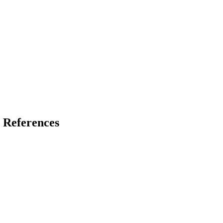
​‍‌‍‌ ​​‌‍​‌‌ ‌​‌‍‍​​ ‌‌ ​ ‌‍‌‌‌‍​ ‌ ‌​‌‍‍‌‌‍ ‌‍ ‍‌ ​ ​‍‌‌​ ‌‌‌​​‍‌‌ ‌‍‍ ‌‍‌‌‌ ‍‌​‍‌‌​ ​ ‌​‌​​‍‌‌​ ​ ‌​‌​​‍‌‌​ ​‍​ ​‍‌‍​‌​ ‌‍​ ​‌​ ​​​ ‌​​ ​ ​ ​‌‌‍‌‌​ ​‍​ ‍‌‌‍‌‍​ ‌‍​‍‌‌​ ​‍​ ​‍​‍‌‌​ ‌‌‌​‌​​‍ ‍‌‍‍​‌‍‌‌‌‍​‌‌‍‌​‌‍‍‌‌‍ ‍‌‍‌ ​‍‌‍‌ ​​‌‍‌‌‌ ​‍‌ ​ ‌ ​​‌‍‌‌‌‍​ ‌ ‌​‌‍‍‌‌ ‌‍‌‍‌‌​ ‌‌ ​​‌ ‌‌‌‍​‍‌‍ ​‌‍‍‌‌ ​ ‌‍‍​‌‍‌‌‌‍‌​​‍​‍‌ ‌