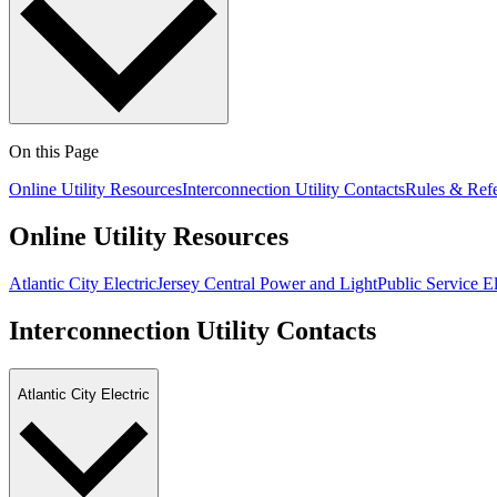
On this Page
Online Utility Resources
Interconnection Utility Contacts
Rules & Ref
Online Utility Resources​​​​‌ ‍ ​‍​‍‌‍ ‌ ​‍‌‍‍‌‌‍‌ ‌‍‍‌‌‍ ‍​‍​‍​ ‍‍​‍​‍‌ ​ ‌‍​‌‌‍ ‍‌‍‍‌‌ ‌​‌ ‍‌​‍ ‍‌‍‍‌‌‍ ​‍​‍​‍ ​​‍​‍‌‍‍​‌ ​‍‌‍‌‌‌‍‌‍​‍​‍​ ‍‍​‍​‍‌‍‍​‌ ‌​‌ ‌​‌ ​​​ ‍‍​‍ ​‍ ‌‍ ​‌‍ ‌‍​ ‌‍​‌‌‍ ​‌‍‍​‌‍ ‌ ​ ‌ ‌​​ ‍‍​ ​ ​ ​ ​ ​ ​ ​ ​‍ ‌‍‍‌‌‍ ‍‌ ‌​‌‍‌‌‌‍ ‍‌ ‌​​‍ ‌‍‌‌‌‍‌​‌‍‍‌‌ ‌​​‍ ‌‍ ‌‌‍ ‌‍‌​‌‍‌‌​ ‌‌ ​​‌ ​‍‌‍‌‌‌ ​ ‌‍‌‌‌‍ ‍‌ ‌​‌‍​‌‌ ‌​‌‍‍‌‌‍ ‌‍ ‍​ ‍ ‌‍‍‌‌‍‌​​ ‌​ ‌​‌‍​ ​ ​‍​ ‌‍​ ‌‍​ ​‍‌‍​ ​ ‍​​‍ ‌​ ‍​​ ​‍​ ‍​​ ​ ​‍ ‌​ ‌​​ ‌​‌‍​ ​ ​‌​‍ ‌‌‍​‍​ ​​​ ‌ ‌‍‌‍​‍ ‌‌‍​‍‌‍​‍​ ‌​​ ‌​​ ​‍‌‍‌​​ ‌​‌‍​ ​ ‌‍​ ​‌​ ‍‌​ ‍​​ ‍ ‌ ‌​‌ ‍‌‌ ​​‌‍‌‌​ ‌‌ ​‍‌‍‌‌‌ ​ ‌‍ ‌ ‌‌‌ ​‍‌‍​ ‌‍‌‌​ ‍ ‌ ​​‌‍​‌‌ ‌​‌‍‍​​ ‌‌ ​ ‌‍‌‌‌‍​ ‌ ‌​‌‍‍‌‌‍ ‌‍ ‍‌ ​ ​‍‌‌​ ‌‌‌​​‍‌‌ ‌‍‍ ‌‍‌‌‌ ‍‌​‍‌‌​ ​ ‌​‌​​‍‌‌​ ​ ‌​‌​​‍‌‌​ ​‍​ ​‍‌‍‌​​ ​‍‌‍​ ​ ​‌​ ‌‌​ ‌‌​ ​​‌‍‌‌​ ​ ​ ​​‌‍‌‍​ ‌‍​‍‌‌​ ​‍​ ​‍​‍‌‌​ ‌‌‌​‌​​‍ ‍‌‍‍​‌‍‌‌‌‍​‌‌‍‌​‌‍‍‌‌‍ ‍‌‍‌ ​ ‌‍​‍‌‍​‌‌ ​ ‌‍‌‌‌‌‌‌‌ ​‍‌‍ ​​ ‌‌‍‍​‌ ‌​‌ ‌​‌ ​​​‍‌‌​ ​ ‌​​‌​‍‌‌​ ​‍‌​‌‍​‍‌‌​ ​‍‌​‌‍‌‍ ​‌‍ ‌‍​ ‌‍​‌‌‍ ​‌‍‍​‌‍ ‌ ​ ‌ ‌​​‍‌‌​ ​ ‌​​‌​ ​ ​ ​ ​ ​ ​ ​ ​‍‌‍‌‍‍‌‌‍‌​​ ‌​ ‌​‌‍​ ​ ​‍​ ‌‍​ ‌‍​ ​‍‌‍​ ​ ‍​​‍ ‌​ ‍​​ ​‍​ ‍​​ ​ ​‍ ‌​ ‌​​ ‌​‌‍​ ​ ​‌​‍ ‌‌‍​‍​ ​​​ ‌ ‌‍‌‍​‍ ‌‌‍​‍‌‍​‍​ ‌​​ ‌​​ ​‍‌‍‌​​ ‌​‌‍​ ​ ‌‍​ ​‌​ ‍‌​ ‍​​‍‌‍‌ ‌​‌ ‍‌‌ ​​‌‍‌‌​ ‌‌ ​‍‌‍‌‌‌ ​ ‌‍ ‌ ‌‌‌ ​‍‌‍​ ‌‍‌‌​‍‌‍‌ ​​‌‍​‌‌ ‌​‌‍‍​​ ‌‌ ​ ‌‍‌‌‌‍​ ‌ ‌​‌‍‍‌‌‍ ‌‍ ‍‌ ​ ​‍‌‌​ ‌‌‌​​‍‌‌ ‌‍‍ ‌‍‌‌‌ ‍‌​‍‌‌​ ​ ‌​‌​​‍‌‌​ ​ ‌​‌​​‍‌‌​ ​‍​ ​‍‌‍‌​​ ​‍‌‍​ ​ ​‌​ ‌‌​ ‌‌​ ​​‌‍‌‌​ ​ ​ ​​‌‍‌‍​ ‌‍​‍‌‌​ ​‍​ ​‍​‍‌‌​ ‌‌‌​‌​​‍ ‍‌‍‍​‌‍‌‌‌‍​‌‌‍‌​‌‍‍‌‌‍ ‍‌‍‌ ​‍‌‍‌ ​​‌‍‌‌‌ ​‍‌ ​ ‌ ​​‌‍‌‌‌‍​ ‌ ‌​‌‍‍‌‌ ‌‍‌‍‌‌​ ‌‌ ​​‌ ‌‌‌‍​‍‌‍ ​‌‍‍‌‌ ​ ‌‍‍​‌‍‌‌‌‍‌​​‍​‍‌ ‌
Atlantic City Electric​​​​‌ ‍ ​‍​‍‌‍ ‌ ​‍‌‍‍‌‌‍‌ ‌‍‍‌‌‍ ‍​‍​‍​ ‍‍​‍​‍‌ ​ ‌‍​‌‌‍ ‍‌‍‍‌‌ ‌​‌ ‍‌​‍ ‍‌‍‍‌‌‍ ​‍​‍​‍ ​​‍​‍‌‍‍​‌ ​‍‌‍‌‌‌‍‌‍​‍​‍​ ‍‍​‍​‍‌‍‍​‌ ‌​‌ ‌​‌ ​​​ ‍‍​‍ ​‍ ‌‍ ​‌‍ ‌‍​ ‌‍​‌‌‍ ​‌‍‍​‌‍ ‌ ​ ‌ ‌​​ ‍‍​ ​ ​ ​ ​ ​ ​ ​ ​‍ ‌‍‍‌‌‍ ‍‌ ‌​‌‍‌‌‌‍ ‍‌ ‌​​‍ ‌‍‌‌‌‍‌​‌‍‍‌‌ ‌​​‍ ‌‍ ‌‌‍ ‌‍‌​‌‍‌‌​ ‌‌ ​​‌ ​‍‌‍‌‌‌ ​ ‌‍‌‌‌‍ ‍‌ ‌​‌‍​‌‌ ‌​‌‍‍‌‌‍ ‌‍ ‍​ ‍ ‌‍‍‌‌‍‌​​ ‌​ ‌​‌‍​ ​ ​‍​ ‌‍​ ‌‍​ ​‍‌‍​ ​ ‍​​‍ ‌​ ‍​​ ​‍​ ‍​​ ​ ​‍ ‌​ ‌​​ ‌​‌‍​ ​ ​‌​‍ ‌‌‍​‍​ ​​​ ‌ ‌‍‌‍​‍ ‌‌‍​‍‌‍​‍​ ‌​​ ‌​​ ​‍‌‍‌​​ ‌​‌‍​ ​ ‌‍​ ​‌​ ‍‌​ ‍​​ ‍ ‌ ‌​‌ ‍‌‌ ​​‌‍‌‌​ ‌‌ ​‍‌‍‌‌‌ ​ ‌‍ ‌ ‌‌‌ ​‍‌‍​ ‌‍‌‌​ ‍ ‌ ​​‌‍​‌‌ ‌​‌‍‍​​ ‌‌ ​ ‌‍‌‌‌‍​ ‌ ‌​‌‍‍‌‌‍ ‌‍ ‍‌ ​ ​‍‌‌​ ‌‌‌​​‍‌‌ ‌‍‍ ‌‍‌‌‌ ‍‌​‍‌‌​ ​ ‌​‌​​‍‌‌​ ​ ‌​‌​​‍‌‌​ ​‍​ ​‍‌‍‌​​ ​‍‌‍​ ​ ​‌​ ‌‌​ ‌‌​ ​​‌‍‌‌​ ​ ​ ​​‌‍‌‍​ ‌‍​‍‌‌​ ​‍​ ​‍​‍‌‌​ ‌‌‌​‌​​‍ ‍‌‍​ ‌‍ ‌‍ ‍‌ ‌​‌‍‌‌‌‍ ‍‌ ‌​​‍‌‌​ ‌‌‌​​‍‌‌ ‌‍‍ ‌‍‌‌‌ ‍‌​‍‌‌​ ​ ‌​‌​​‍‌‌​ ​ ‌​‌​​‍‌‌​ ​‍​ ​‍​ ‍​‌‍‌‍‌‍‌​​ ‌ ​ ​​​ ​‍​ ‌‍‌‍‌‍​ ‌ ​ ‌ ‌‍​ ​ ‍​​‍‌‌​ ​‍​ ​‍​‍‌‌​ ‌‌‌​‌​​‍ ‍‌ ‌​‌‍‌‌‌ ‍​‌ ‌​​ ‌‍​‍‌‍​‌‌ ​ ‌‍‌‌‌‌‌‌‌ ​‍‌‍ ​​ ‌‌‍‍​‌ ‌​‌ ‌​‌ ​​​‍‌‌​ ​ ‌​​‌​‍‌‌​ ​‍‌​‌‍​‍‌‌​ ​‍‌​‌‍‌‍ ​‌‍ ‌‍​ ‌‍​‌‌‍ ​‌‍‍​‌‍ ‌ ​ ‌ ‌​​‍‌‌​ ​ ‌​​‌​ ​ ​ ​ ​ ​ ​ ​ ​‍‌‍‌‍‍‌‌‍‌​​ ‌​ ‌​‌‍​ ​ ​‍​ ‌‍​ ‌‍​ ​‍‌‍​ ​ ‍​​‍ ‌​ ‍​​ ​‍​ ‍​​ ​ ​‍ ‌​ ‌​​ ‌​‌‍​ ​ ​‌​‍ ‌‌‍​‍​ ​​​ ‌ ‌‍‌‍​‍ ‌‌‍​‍‌‍​‍​ ‌​​ ‌​​ ​‍‌‍‌​​ ‌​‌‍​ ​ ‌‍​ ​‌​ ‍‌​ ‍​​‍‌‍‌ ‌​‌ ‍‌‌ ​​‌‍‌‌​ ‌‌ ​‍‌‍‌‌‌ ​ ‌‍ ‌ ‌‌‌ ​‍‌‍​ ‌‍‌‌​‍‌‍‌ ​​‌‍​‌‌ ‌​‌‍‍​​ ‌‌ ​ ‌‍‌‌‌‍​ ‌ ‌​‌‍‍‌‌‍ ‌‍ ‍‌ ​ ​‍‌‌​ ‌‌‌​​‍‌‌ ‌‍‍ ‌‍‌‌‌ ‍‌​‍‌‌​ ​ ‌​‌​​‍‌‌​ ​ ‌​‌​​‍‌‌​ ​‍​ ​‍‌‍‌​​ ​‍‌‍​ ​ ​‌​ ‌‌​ ‌‌​ ​​‌‍‌‌​ ​ ​ ​​‌‍‌‍​ ‌‍​‍‌‌​ ​‍​ ​‍​‍‌‌​ ‌‌‌​‌​​‍ ‍‌‍​ ‌‍ ‌‍ ‍‌ ‌​‌‍‌‌‌‍ ‍‌ ‌​​‍‌‌​ ‌‌‌​​‍‌‌ ‌‍‍ ‌‍‌‌‌ ‍‌​‍‌‌​ ​ ‌​‌​​‍‌‌​ ​ ‌​‌​​‍‌‌​ ​‍​ ​‍​ ‍​‌‍‌‍‌‍‌​​ ‌ ​ ​​​ ​‍​ ‌‍‌‍‌‍​ ‌ ​ ‌ ‌‍​ ​ ‍​​‍‌‌​ ​‍​ ​‍​‍‌‌​ ‌‌‌​‌​​‍ ‍‌ ‌​‌‍‌‌‌ ‍​‌ ‌​​‍‌‍‌ ​​‌‍‌‌‌ ​‍‌ ​ ‌ ​​‌‍‌‌‌‍​ ‌ ‌​‌‍‍‌‌ ‌‍‌‍‌‌​ ‌‌ ​​‌ ‌‌‌‍​‍‌‍ ​‌‍‍‌‌ ​ ‌‍‍​‌‍‌‌‌‍‌​​‍​‍‌ ‌
Jersey Central Power and Light​​​​‌ ‍ ​‍​‍‌‍ ‌ ​‍‌‍‍‌‌‍‌ ‌‍‍‌‌‍ ‍​‍​‍​ ‍‍​‍​‍‌ ​ ‌‍​‌‌‍ ‍‌‍‍‌‌ ‌​‌ ‍‌​‍ ‍‌‍‍‌‌‍ ​‍​‍​‍ ​​‍​‍‌‍‍​‌ ​‍‌‍‌‌‌‍‌‍​‍​‍​ ‍‍​‍​‍‌‍‍​‌ ‌​‌ ‌​‌ ​​​ ‍‍​‍ ​‍ ‌‍ ​‌‍ ‌‍​ ‌‍​‌‌‍ ​‌‍‍​‌‍ ‌ ​ ‌ ‌​​ ‍‍​ ​ ​ ​ ​ ​ ​ ​ ​‍ ‌‍‍‌‌‍ ‍‌ ‌​‌‍‌‌‌‍ ‍‌ ‌​​‍ ‌‍‌‌‌‍‌​‌‍‍‌‌ ‌​​‍ ‌‍ ‌‌‍ ‌‍‌​‌‍‌‌​ ‌‌ ​​‌ ​‍‌‍‌‌‌ ​ ‌‍‌‌‌‍ ‍‌ ‌​‌‍​‌‌ ‌​‌‍‍‌‌‍ ‌‍ ‍​ ‍ ‌‍‍‌‌‍‌​​ ‌​ ‌​‌‍​ ​ ​‍​ ‌‍​ ‌‍​ ​‍‌‍​ ​ ‍​​‍ ‌​ ‍​​ ​‍​ ‍​​ ​ ​‍ ‌​ ‌​​ ‌​‌‍​ ​ ​‌​‍ ‌‌‍​‍​ ​​​ ‌ ‌‍‌‍​‍ ‌‌‍​‍‌‍​‍​ ‌​​ ‌​​ ​‍‌‍‌​​ ‌​‌‍​ ​ ‌‍​ ​‌​ ‍‌​ ‍​​ ‍ ‌ ‌​‌ ‍‌‌ ​​‌‍‌‌​ ‌‌ ​‍‌‍‌‌‌ ​ ‌‍ ‌ ‌‌‌ ​‍‌‍​ ‌‍‌‌​ ‍ ‌ ​​‌‍​‌‌ ‌​‌‍‍​​ ‌‌ ​ ‌‍‌‌‌‍​ ‌ ‌​‌‍‍‌‌‍ ‌‍ ‍‌ ​ ​‍‌‌​ ‌‌‌​​‍‌‌ ‌‍‍ ‌‍‌‌‌ ‍‌​‍‌‌​ ​ ‌​‌​​‍‌‌​ ​ ‌​‌​​‍‌‌​ ​‍​ ​‍‌‍‌​​ ​‍‌‍​ ​ ​‌​ ‌‌​ ‌‌​ ​​‌‍‌‌​ ​ ​ ​​‌‍‌‍​ ‌‍​‍‌‌​ ​‍​ ​‍​‍‌‌​ ‌‌‌​‌​​‍ ‍‌‍​ ‌‍ ‌‍ ‍‌ ‌​‌‍‌‌‌‍ ‍‌ ‌​​‍‌‌​ ‌‌‌​​‍‌‌ ‌‍‍ ‌‍‌‌‌ ‍‌​‍‌‌​ ​ ‌​‌​​‍‌‌​ ​ ‌​‌​​‍‌‌​ ​‍​ ​‍​ ‌ ​ ‌​​ ‍‌​ ​ ​ ​‍‌‍‌‍​ ​‌​ ‍‌​ ‌​‌‍‌‍‌‍‌‍​ ‍​​‍‌‌​ ​‍​ ​‍​‍‌‌​ ‌‌‌​‌​​‍ ‍‌ ‌​‌‍‌‌‌ ‍​‌ ‌​​ ‌‍​‍‌‍​‌‌ ​ ‌‍‌‌‌‌‌‌‌ ​‍‌‍ ​​ ‌‌‍‍​‌ ‌​‌ ‌​‌ ​​​‍‌‌​ ​ ‌​​‌​‍‌‌​ ​‍‌​‌‍​‍‌‌​ ​‍‌​‌‍‌‍ ​‌‍ ‌‍​ ‌‍​‌‌‍ ​‌‍‍​‌‍ ‌ ​ ‌ ‌​​‍‌‌​ ​ ‌​​‌​ ​ ​ ​ ​ ​ ​ ​ ​‍‌‍‌‍‍‌‌‍‌​​ ‌​ ‌​‌‍​ ​ ​‍​ ‌‍​ ‌‍​ ​‍‌‍​ ​ ‍​​‍ ‌​ ‍​​ ​‍​ ‍​​ ​ ​‍ ‌​ ‌​​ ‌​‌‍​ ​ ​‌​‍ ‌‌‍​‍​ ​​​ ‌ ‌‍‌‍​‍ ‌‌‍​‍‌‍​‍​ ‌​​ ‌​​ ​‍‌‍‌​​ ‌​‌‍​ ​ ‌‍​ ​‌​ ‍‌​ ‍​​‍‌‍‌ ‌​‌ ‍‌‌ ​​‌‍‌‌​ ‌‌ ​‍‌‍‌‌‌ ​ ‌‍ ‌ ‌‌‌ ​‍‌‍​ ‌‍‌‌​‍‌‍‌ ​​‌‍​‌‌ ‌​‌‍‍​​ ‌‌ ​ ‌‍‌‌‌‍​ ‌ ‌​‌‍‍‌‌‍ ‌‍ ‍‌ ​ ​‍‌‌​ ‌‌‌​​‍‌‌ ‌‍‍ ‌‍‌‌‌ ‍‌​‍‌‌​ ​ ‌​‌​​‍‌‌​ ​ ‌​‌​​‍‌‌​ ​‍​ ​‍‌‍‌​​ ​‍‌‍​ ​ ​‌​ ‌‌​ ‌‌​ ​​‌‍‌‌​ ​ ​ ​​‌‍‌‍​ ‌‍​‍‌‌​ ​‍​ ​‍​‍‌‌​ ‌‌‌​‌​​‍ ‍‌‍​ ‌‍ ‌‍ ‍‌ ‌​‌‍‌‌‌‍ ‍‌ ‌​​‍‌‌​ ‌‌‌​​‍‌‌ ‌‍‍ ‌‍‌‌‌ ‍‌​‍‌‌​ ​ ‌​‌​​‍‌‌​ ​ ‌​‌​​‍‌‌​ ​‍​ ​‍​ ‌ ​ ‌​​ ‍‌​ ​ ​ ​‍‌‍‌‍​ ​‌​ ‍‌​ ‌​‌‍‌‍‌‍‌‍​ ‍​​‍‌‌​ ​‍​ ​‍​‍‌‌​ ‌‌‌​‌​​‍ ‍‌ ‌​‌‍‌‌‌ ‍​‌ ‌​​‍‌‍‌ ​​‌‍‌‌‌ ​‍‌ ​ ‌ ​​‌‍‌‌‌‍​ ‌ ‌​‌‍‍‌‌ ‌‍‌‍‌‌​ ‌‌ ​​‌ ‌‌‌‍​‍‌‍ ​‌‍‍‌‌ ​ ‌‍‍​‌‍‌‌‌‍‌​​‍​‍‌ ‌
Public Service Electric and Gas​​​​‌ ‍ ​‍​‍‌‍ ‌ ​‍‌‍‍‌‌‍‌ ‌‍‍‌‌‍ ‍​‍​‍​ ‍‍​‍​‍‌ ​ ‌‍​‌‌‍ ‍‌‍‍‌‌ ‌​‌ ‍‌​‍ ‍‌‍‍‌‌‍ ​‍​‍​‍ ​​‍​‍‌‍‍​‌ ​‍‌‍‌‌‌‍‌‍​‍​‍​ ‍‍​‍​‍‌‍‍​‌ ‌​‌ ‌​‌ ​​​ ‍‍​‍ ​‍ ‌‍ ​‌‍ ‌‍​ ‌‍​‌‌‍ ​‌‍‍​‌‍ ‌ ​ ‌ ‌​​ ‍‍​ ​ ​ ​ ​ ​ ​ ​ ​‍ ‌‍‍‌‌‍ ‍‌ ‌​‌‍‌‌‌‍ ‍‌ ‌​​‍ ‌‍‌‌‌‍‌​‌‍‍‌‌ ‌​​‍ ‌‍ ‌‌‍ ‌‍‌​‌‍‌‌​ ‌‌ ​​‌ ​‍‌‍‌‌‌ ​ ‌‍‌‌‌‍ ‍‌ ‌​‌‍​‌‌ ‌​‌‍‍‌‌‍ ‌‍ ‍​ ‍ ‌‍‍‌‌‍‌​​ ‌​ ‌​‌‍​ ​ ​‍​ ‌‍​ ‌‍​ ​‍‌‍​ ​ ‍​​‍ ‌​ ‍​​ ​‍​ ‍​​ ​ ​‍ ‌​ ‌​​ ‌​‌‍​ ​ ​‌​‍ ‌‌‍​‍​ ​​​ ‌ ‌‍‌‍​‍ ‌‌‍​‍‌‍​‍​ ‌​​ ‌​​ ​‍‌‍‌​​ ‌​‌‍​ ​ ‌‍​ ​‌​ ‍‌​ ‍​​ ‍ ‌ ‌​‌ ‍‌‌ ​​‌‍‌‌​ ‌‌ ​‍‌‍‌‌‌ ​ ‌‍ ‌ ‌‌‌ ​‍‌‍​ ‌‍‌‌​ ‍ ‌ ​​‌‍​‌‌ ‌​‌‍‍​​ ‌‌ ​ ‌‍‌‌‌‍​ ‌ ‌​‌‍‍‌‌‍ ‌‍ ‍‌ ​ ​‍‌‌​ ‌‌‌​​‍‌‌ ‌‍‍ ‌‍‌‌‌ ‍‌​‍‌‌​ ​ ‌​‌​​‍‌‌​ ​ ‌​‌​​‍‌‌​ ​‍​ ​‍‌‍‌​​ ​‍‌‍​ ​ ​‌​ ‌‌​ ‌‌​ ​​‌‍‌‌​ ​ ​ ​​‌‍‌‍​ ‌‍​‍‌‌​ ​‍​ ​‍​‍‌‌​ ‌‌‌​‌​​‍ ‍‌‍​ ‌‍ ‌‍ ‍‌ ‌​‌‍‌‌‌‍ ‍‌ ‌​​‍‌‌​ ‌‌‌​​‍‌‌ ‌‍‍ ‌‍‌‌‌ ‍‌​‍‌‌​ ​ ‌​‌​​‍‌‌​ ​ ‌​‌​​‍‌‌​ ​‍​ ​‍‌‍‌​‌‍‌​‌‍​‍​ ‌‌​ ​‌​ ​ ​ ‌ ‌‍‌‍​ ‍​​ ‌‍​ ‌‍​ ​ ​‍‌‌​ ​‍​ ​‍​‍‌‌​ ‌‌‌​‌​​‍ ‍‌ ‌​‌‍‌‌‌ ‍​‌ ‌​​ ‌‍​‍‌‍​‌‌ ​ ‌‍‌‌‌‌‌‌
Interconnection Utility Contacts​​​​‌ ‍ ​‍​‍‌‍ ‌ ​‍‌‍‍‌‌‍‌ ‌‍‍‌‌‍ ‍​‍​‍​ ‍‍​‍​‍‌ ​ ‌‍​‌‌‍ ‍‌‍‍‌‌ ‌​‌ ‍‌​‍ ‍‌‍‍‌‌‍ ​‍​‍​‍ ​​‍​‍‌‍‍​‌ ​‍‌‍‌‌‌‍‌‍​‍​‍​ ‍‍​‍​‍‌‍‍​‌ ‌​‌ ‌​‌ ​​​ ‍‍​‍ ​‍ ‌‍ ​‌‍ ‌‍​ ‌‍​‌‌‍ ​‌‍‍​‌‍ ‌ ​ ‌ ‌​​ ‍‍​ ​ ​ ​ ​ ​ ​ ​ ​‍ ‌‍‍‌‌‍ ‍‌ ‌​‌‍‌‌‌‍ ‍‌ ‌​​‍ ‌‍‌‌‌‍‌​‌‍‍‌‌ ‌​​‍ ‌‍ ‌‌‍ ‌‍‌​‌‍‌‌​ ‌‌ ​​‌ ​‍‌‍‌‌‌ ​ ‌‍‌‌‌‍ ‍‌ ‌​‌‍​‌‌ ‌​‌‍‍‌‌‍ ‌‍ ‍​ ‍ ‌‍‍‌‌‍‌​​ ‌​ ‌​‌‍​ ​ ​‍​ ‌‍​ ‌‍​ ​‍‌‍​ ​ ‍​​‍ ‌​ ‍​​ ​‍​ ‍​​ ​ ​‍ ‌​ ‌​​ ‌​‌‍​ ​ ​‌​‍ ‌‌‍​‍​ ​​​ ‌ ‌‍‌‍​‍ ‌‌‍​‍‌‍​‍​ ‌​​ ‌​​ ​‍‌‍‌​​ ‌​‌‍​ ​ ‌‍​ ​‌​ ‍‌​ ‍​​ ‍ ‌ ‌​‌ ‍‌‌ ​​‌‍‌‌​ ‌‌ ​‍‌‍‌‌‌ ​ ‌‍ ‌ ‌‌‌ ​‍‌‍​ ‌‍‌‌​ ‍ ‌ ​​‌‍​‌‌ ‌​‌‍‍​​ ‌‌ ​ ‌‍‌‌‌‍​ ‌ ‌​‌‍‍‌‌‍ ‌‍ ‍‌ ​ ​‍‌‌​ ‌‌‌​​‍‌‌ ‌‍‍ ‌‍‌‌‌ ‍‌​‍‌‌​ ​ ‌​‌​​‍‌‌​ ​ ‌​‌​​‍‌‌​ ​‍​ ​‍​ ​‍​ ​‌​ ‌ ​ ​‍‌‍‌​​ ‌​​ ​‌‌‍​‍​ ​ ‌‍​‌‌‍‌‍‌‍‌‌​‍‌‌​ ​‍​ ​‍​‍‌‌​ ‌‌‌​‌​​‍ ‍‌‍‍​‌‍‌‌‌‍​‌‌‍‌​‌‍‍‌‌‍ ‍‌‍‌ ​ ‌‍​‍‌‍​‌‌ ​ ‌‍‌‌‌‌‌‌‌ ​‍‌‍ ​​ ‌‌‍‍​‌ ‌​‌ ‌​‌ ​​​‍‌‌​ ​ ‌​​‌​‍‌‌​ ​‍‌​‌‍​‍‌‌​ ​‍‌​‌‍‌‍ ​‌‍ ‌‍​ ‌‍​‌‌‍ ​‌‍‍​‌‍ ‌ ​ ‌ ‌​​‍‌‌​ ​ ‌​​‌​ ​ ​ ​ ​ ​ ​ ​ ​‍‌‍‌‍‍‌‌‍‌​​ ‌​ ‌​‌‍​ ​ ​‍​ ‌‍​ ‌‍​ ​‍‌‍​ ​ ‍​​‍ ‌​ ‍​​ ​‍​ ‍​​ ​ ​‍ ‌​ ‌​​ ‌​‌‍​ ​ ​‌​‍ ‌‌‍​‍​ ​​​ ‌ ‌‍‌‍​‍ ‌‌‍​‍‌‍​‍​ ‌​​ ‌​​ ​‍‌‍‌​​ ‌​‌‍​ ​ ‌‍​ ​‌​ ‍‌​ ‍​​‍‌‍‌ ‌​‌ ‍‌‌ ​​‌‍‌‌​ ‌‌ ​‍‌‍‌‌‌ ​ ‌‍ ‌ ‌‌‌ ​‍‌‍​ ‌‍‌‌​‍‌‍‌ ​​‌‍​‌‌ ‌​‌‍‍​​ ‌‌ ​ ‌‍‌‌‌‍​ ‌ ‌​‌‍‍‌‌‍ ‌‍ ‍‌ ​ ​‍‌‌​ ‌‌‌​​‍‌‌ ‌‍‍ ‌‍‌‌‌ ‍‌​‍‌‌​ ​ ‌​‌​​‍‌‌​ ​ ‌​‌​​‍‌‌​ ​‍​ ​‍​ ​‍​ ​‌​ ‌ ​ ​‍‌‍‌​​ ‌​​ ​‌‌‍​‍​ ​ ‌‍​‌‌‍‌‍‌‍‌‌​‍‌‌​ ​‍​ ​‍​‍‌‌​ ‌‌‌​‌​​‍ ‍‌‍‍​‌‍‌‌‌‍​‌‌‍‌​‌‍‍‌‌‍ ‍‌‍‌ ​‍‌‍‌ ​​‌‍‌‌‌ ​‍‌ ​ ‌ ​​‌‍‌‌‌‍​ ‌ ‌​‌‍‍‌‌ ‌‍‌‍‌‌​ ‌‌ ​​‌ ‌‌‌‍​‍‌‍ ​‌‍‍‌‌ ​ ‌‍‍​‌‍‌‌‌‍‌​​‍​‍‌ ‌
Atlantic City Electric​​​​‌ ‍ ​‍​‍‌‍ ‌ ​‍‌‍‍‌‌‍‌ ‌‍‍‌‌‍ ‍​‍​‍​ ‍‍​‍​‍‌ ​ ‌‍​‌‌‍ ‍‌‍‍‌‌ ‌​‌ ‍‌​‍ ‍‌‍‍‌‌‍ ​‍​‍​‍ ​​‍​‍‌‍‍​‌ ​‍‌‍‌‌‌‍‌‍​‍​‍​ ‍‍​‍​‍‌‍‍​‌ ‌​‌ ‌​‌ ​​​ ‍‍​‍ ​‍ ‌‍ ​‌‍ ‌‍​ ‌‍​‌‌‍ ​‌‍‍​‌‍ ‌ ​ ‌ ‌​​ ‍‍​ ​ ​ ​ ​ ​ ​ ​ ​‍ ‌‍‍‌‌‍ ‍‌ ‌​‌‍‌‌‌‍ ‍‌ ‌​​‍ ‌‍‌‌‌‍‌​‌‍‍‌‌ ‌​​‍ ‌‍ ‌‌‍ ‌‍‌​‌‍‌‌​ ‌‌ ​​‌ ​‍‌‍‌‌‌ ​ ‌‍‌‌‌‍ ‍‌ ‌​‌‍​‌‌ ‌​‌‍‍‌‌‍ ‌‍ ‍​ ‍ ‌‍‍‌‌‍‌​​ ‌​ ‌​‌‍​ ​ ​‍​ ‌‍​ ‌‍​ ​‍‌‍​ ​ ‍​​‍ ‌​ ‍​​ ​‍​ ‍​​ ​ ​‍ ‌​ ‌​​ ‌​‌‍​ ​ ​‌​‍ ‌‌‍​‍​ ​​​ ‌ ‌‍‌‍​‍ ‌‌‍​‍‌‍​‍​ ‌​​ ‌​​ ​‍‌‍‌​​ ‌​‌‍​ ​ ‌‍​ ​‌​ ‍‌​ ‍​​ ‍ ‌ ‌​‌ ‍‌‌ ​​‌‍‌‌​ ‌‌ ​‍‌‍‌‌‌ ​ ‌‍ ‌ ‌‌‌ ​‍‌‍​ ‌‍‌‌​ ‍ ‌ ​​‌‍​‌‌ ‌​‌‍‍​​ ‌‌ ​ ‌‍‌‌‌‍​ ‌ ‌​‌‍‍‌‌‍ ‌‍ ‍‌ ​ ​‍‌‌​ ‌‌‌​​‍‌‌ ‌‍‍ ‌‍‌‌‌ ‍‌​‍‌‌​ ​ ‌​‌​​‍‌‌​ ​ ‌​‌​​‍‌‌​ ​‍​ ​‍​ ​‍​ ​‌​ ‌ ​ ​‍‌‍‌​​ ‌​​ ​‌‌‍​‍​ ​ ‌‍​‌‌‍‌‍‌‍‌‌​‍‌‌​ ​‍​ ​‍​‍‌‌​ ‌‌‌​‌​​‍ ‍‌‍​ ‌‍ ‌‍ ‍‌ ‌​‌‍‌‌‌‍ ‍‌ ‌​​‍‌‌​ ‌‌‌​​‍‌‌ ‌‍‍ ‌‍‌‌‌ ‍‌​‍‌‌​ ​ ‌​‌​​‍‌‌​ ​ ‌​‌​​‍‌‌​ ​‍​ ​‍​ ‍​​ ‍‌​ ‌ ‌‍‌‌​ ​‌‌‍‌​​ ​ ‌‍‌​‌‍​ ​ ‌ ‌‍​‍​ ‍​​‍‌‌​ ​‍​ ​‍​‍‌‌​ ‌‌‌​‌​​‍ ‍‌‍‍‌‌ ‌​‌‍‌‌‌‍ ‌‌ ​ ​‍‌‌​ ‌‌‌​​‍‌‌ ‌‍‍ ‌‍‌‌‌ ‍‌​‍‌‌​ ​ ‌​‌​​‍‌‌​ ​ ‌​‌​​‍‌‌​ ​‍​ ​‍​ ​‍‌‍‌​‌‍​ ​ ‍​‌‍​ ‌‍​‍​ ​‌​ ‌‌​ ‍​​ ‌‌​ ‌‍​ ‌ ​‍‌‌​ ​‍​ ​‍​‍‌‌​ ‌‌‌​‌​​‍ ‍‌‍‍​‌‍‌‌‌‍​‌‌‍‌​‌‍‍‌‌‍ ‍‌‍‌ ​ ‌‍​‍‌‍​‌‌ ​ ‌‍‌‌‌‌‌‌‌ ​‍‌‍ ​​ ‌‌‍‍​‌ ‌​‌ ‌​‌ ​​​‍‌‌​ ​ ‌​​‌​‍‌‌​ ​‍‌​‌‍​‍‌‌​ ​‍‌​‌‍‌‍ ​‌‍ ‌‍​ ‌‍​‌‌‍ ​‌‍‍​‌‍ ‌ ​ ‌ ‌​​‍‌‌​ ​ ‌​​‌​ ​ ​ ​ ​ ​ ​ ​ ​‍‌‍‌‍‍‌‌‍‌​​ ‌​ ‌​‌‍​ ​ ​‍​ ‌‍​ ‌‍​ ​‍‌‍​ ​ ‍​​‍ ‌​ ‍​​ ​‍​ ‍​​ ​ ​‍ ‌​ ‌​​ ‌​‌‍​ ​ ​‌​‍ ‌‌‍​‍​ ​​​ ‌ ‌‍‌‍​‍ ‌‌‍​‍‌‍​‍​ ‌​​ ‌​​ ​‍‌‍‌​​ ‌​‌‍​ ​ ‌‍​ ​‌​ ‍‌​ ‍​​‍‌‍‌ ‌​‌ ‍‌‌ ​​‌‍‌‌​ ‌‌ ​‍‌‍‌‌‌ ​ ‌‍ ‌ ‌‌‌ ​‍‌‍​ ‌‍‌‌​‍‌‍‌ ​​‌‍​‌‌ ‌​‌‍‍​​ ‌‌ ​ ‌‍‌‌‌‍​ ‌ ‌​‌‍‍‌‌‍ ‌‍ ‍‌ ​ ​‍‌‌​ ‌‌‌​​‍‌‌ ‌‍‍ ‌‍‌‌‌ ‍‌​‍‌‌​ ​ ‌​‌​​‍‌‌​ ​ ‌​‌​​‍‌‌​ ​‍​ ​‍​ ​‍​ ​‌​ ‌ ​ ​‍‌‍‌​​ ‌​​ ​‌‌‍​‍​ ​ ‌‍​‌‌‍‌‍‌‍‌‌​‍‌‌​ ​‍​ ​‍​‍‌‌​ ‌‌‌​‌​​‍ ‍‌‍​ ‌‍ ‌‍ ‍‌ ‌​‌‍‌‌‌‍ ‍‌ ‌​​‍‌‌​ ‌‌‌​​‍‌‌ ‌‍‍ ‌‍‌‌‌ ‍‌​‍‌‌​ ​ ‌​‌​​‍‌‌​ ​ ‌​‌​​‍‌‌​ ​‍​ ​‍​ ‍​​ ‍‌​ ‌ ‌‍‌‌​ ​‌‌‍‌​​ ​ ‌‍‌​‌‍​ ​ ‌ ‌‍​‍​ ‍​​‍‌‌​ ​‍​ ​‍​‍‌‌​ ‌‌‌​‌​​‍ ‍‌‍‍‌‌ ‌​‌‍‌‌‌‍ ‌‌ ​ ​‍‌‌​ ‌‌‌​​‍‌‌ ‌‍‍ ‌‍‌‌‌ ‍‌​‍‌‌​ ​ ‌​‌​​‍‌‌​ ​ ‌​‌​​‍‌‌​ ​‍​ ​‍​ ​‍‌‍‌​‌‍​ ​ ‍​‌‍​ ‌‍​‍​ ​‌​ ‌‌​ ‍​​ ‌‌​ ‌‍​ ‌ ​‍‌‌​ ​‍​ ​‍​‍‌‌​ ‌‌‌​‌​​‍ ‍‌‍‍​‌‍‌‌‌‍​‌‌‍‌​‌‍‍‌‌‍ ‍‌‍‌ ​‍‌‍‌ ​​‌‍‌‌‌ ​‍‌ ​ ‌ ​​‌‍‌‌‌‍​ ‌ ‌​‌‍‍‌‌ ‌‍‌‍‌‌​ ‌‌ ​​‌ ‌‌‌‍​‍‌‍ ​‌‍‍‌‌ ​ ‌‍‍​‌‍‌‌‌‍‌​​‍​‍‌ ‌