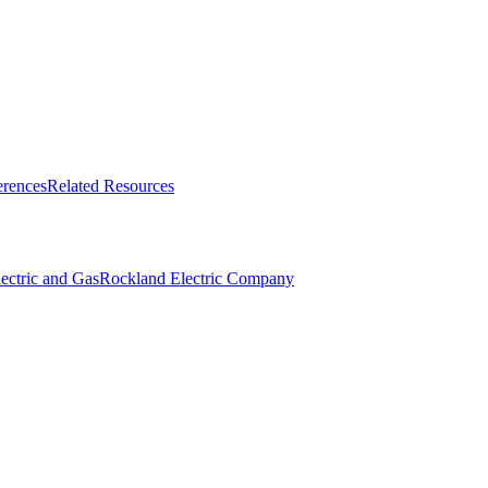
erences
Related Resources
‌ ​‍‌‍ ​​ ‌‌‍‍​‌ ‌​‌ ‌​‌ ​​​‍‌‌​ ​ ‌​​‌​‍‌‌​ ​‍‌​‌‍​‍‌‌​ ​‍‌​‌‍‌‍ ​‌‍ ‌‍​ ‌‍​‌‌‍ ​‌‍‍​‌‍ ‌ ​ ‌ ‌​​‍‌‌​ ​ ‌​​‌​ ​ ​ ​ ​ ​ ​ ​ ​‍‌‍‌‍‍‌‌‍‌​​ ‌​ ‌​‌‍​ ​ ​‍​ ‌‍​ ‌‍​ ​‍‌‍​ ​ ‍​​‍ ‌​ ‍​​ ​‍​ ‍​​ ​ ​‍ ‌​ ‌​​ ‌​‌‍​ ​ ​‌​‍ ‌‌‍​‍​ ​​​ ‌ ‌‍‌‍​‍ ‌‌‍​‍‌‍​‍​ ‌​​ ‌​​ ​‍‌‍‌​​ ‌​‌‍​ ​ ‌‍​ ​‌​ ‍‌​ ‍​​‍‌‍‌ ‌​‌ ‍‌‌ ​​‌‍‌‌​ ‌‌ ​‍‌‍‌‌‌ ​ ‌‍ ‌ ‌‌‌ ​‍‌‍​ ‌‍‌‌​‍‌‍‌ ​​‌‍​‌‌ ‌​‌‍‍​​ ‌‌ ​ ‌‍‌‌‌‍​ ‌ ‌​‌‍‍‌‌‍ ‌‍ ‍‌ ​ ​‍‌‌​ ‌‌‌​​‍‌‌ ‌‍‍ ‌‍‌‌‌ ‍‌​‍‌‌​ ​ ‌​‌​​‍‌‌​ ​ ‌​‌​​‍‌‌​ ​‍​ ​‍‌‍‌​​ ​‍‌‍​ ​ ​‌​ ‌‌​ ‌‌​ ​​‌‍‌‌​ ​ ​ ​​‌‍‌‍​ ‌‍​‍‌‌​ ​‍​ ​‍​‍‌‌​ ‌‌‌​‌​​‍ ‍‌‍​ ‌‍ ‌‍ ‍‌ ‌​‌‍‌‌‌‍ ‍‌ ‌​​‍‌‌​ ‌‌‌​​‍‌‌ ‌‍‍ ‌‍‌‌‌ ‍‌​‍‌‌​ ​ ‌​‌​​‍‌‌​ ​ ‌​‌​​‍‌‌​ ​‍​ ​‍‌‍‌​‌‍‌​‌‍​‍​ ‌‌​ ​‌​ ​ ​ ‌ ‌‍‌‍​ ‍​​ ‌‍​ ‌‍​ ​ ​‍‌‌​ ​‍​ ​‍​‍‌‌​ ‌‌‌​‌​​‍ ‍‌ ‌​‌‍‌‌‌ ‍​‌ ‌​​‍‌‍‌ ​​‌‍‌‌‌ ​‍‌ ​ ‌ ​​‌‍‌‌‌‍​ ‌ ‌​‌‍‍‌‌ ‌‍‌‍‌‌​ ‌‌ ​​‌ ‌‌‌‍​‍‌‍ ​‌‍‍‌‌ ​ ‌‍‍​‌‍‌‌‌‍‌​​‍​‍‌ ‌
Rockland Electric Company​​​​‌ ‍ ​‍​‍‌‍ ‌ ​‍‌‍‍‌‌‍‌ ‌‍‍‌‌‍ ‍​‍​‍​ ‍‍​‍​‍‌ ​ ‌‍​‌‌‍ ‍‌‍‍‌‌ ‌​‌ ‍‌​‍ ‍‌‍‍‌‌‍ ​‍​‍​‍ ​​‍​‍‌‍‍​‌ ​‍‌‍‌‌‌‍‌‍​‍​‍​ ‍‍​‍​‍‌‍‍​‌ ‌​‌ ‌​‌ ​​​ ‍‍​‍ ​‍ ‌‍ ​‌‍ ‌‍​ ‌‍​‌‌‍ ​‌‍‍​‌‍ ‌ ​ ‌ ‌​​ ‍‍​ ​ ​ ​ ​ ​ ​ ​ ​‍ ‌‍‍‌‌‍ ‍‌ ‌​‌‍‌‌‌‍ ‍‌ ‌​​‍ ‌‍‌‌‌‍‌​‌‍‍‌‌ ‌​​‍ ‌‍ ‌‌‍ ‌‍‌​‌‍‌‌​ ‌‌ ​​‌ ​‍‌‍‌‌‌ ​ ‌‍‌‌‌‍ ‍‌ ‌​‌‍​‌‌ ‌​‌‍‍‌‌‍ ‌‍ ‍​ ‍ ‌‍‍‌‌‍‌​​ ‌​ ‌​‌‍​ ​ ​‍​ ‌‍​ ‌‍​ ​‍‌‍​ ​ ‍​​‍ ‌​ ‍​​ ​‍​ ‍​​ ​ ​‍ ‌​ ‌​​ ‌​‌‍​ ​ ​‌​‍ ‌‌‍​‍​ ​​​ ‌ ‌‍‌‍​‍ ‌‌‍​‍‌‍​‍​ ‌​​ ‌​​ ​‍‌‍‌​​ ‌​‌‍​ ​ ‌‍​ ​‌​ ‍‌​ ‍​​ ‍ ‌ ‌​‌ ‍‌‌ ​​‌‍‌‌​ ‌‌ ​‍‌‍‌‌‌ ​ ‌‍ ‌ ‌‌‌ ​‍‌‍​ ‌‍‌‌​ ‍ ‌ ​​‌‍​‌‌ ‌​‌‍‍​​ ‌‌ ​ ‌‍‌‌‌‍​ ‌ ‌​‌‍‍‌‌‍ ‌‍ ‍‌ ​ ​‍‌‌​ ‌‌‌​​‍‌‌ ‌‍‍ ‌‍‌‌‌ ‍‌​‍‌‌​ ​ ‌​‌​​‍‌‌​ ​ ‌​‌​​‍‌‌​ ​‍​ ​‍‌‍‌​​ ​‍‌‍​ ​ ​‌​ ‌‌​ ‌‌​ ​​‌‍‌‌​ ​ ​ ​​‌‍‌‍​ ‌‍​‍‌‌​ ​‍​ ​‍​‍‌‌​ ‌‌‌​‌​​‍ ‍‌‍​ ‌‍ ‌‍ ‍‌ ‌​‌‍‌‌‌‍ ‍‌ ‌​​‍‌‌​ ‌‌‌​​‍‌‌ ‌‍‍ ‌‍‌‌‌ ‍‌​‍‌‌​ ​ ‌​‌​​‍‌‌​ ​ ‌​‌​​‍‌‌​ ​‍​ ​‍‌‍‌‌‌‍​‌‌‍​‌‌‍​‍​ ‌ ‌‍‌​​ ‌‍‌‍‌‍​ ​​‌‍‌​‌‍‌‌​ ​ ​‍‌‌​ ​‍​ ​‍​‍‌‌​ ‌‌‌​‌​​‍ ‍‌ ‌​‌‍‌‌‌ ‍​‌ ‌​​ ‌‍​‍‌‍​‌‌ ​ ‌‍‌‌‌‌‌‌‌ ​‍‌‍ ​​ ‌‌‍‍​‌ ‌​‌ ‌​‌ ​​​‍‌‌​ ​ ‌​​‌​‍‌‌​ ​‍‌​‌‍​‍‌‌​ ​‍‌​‌‍‌‍ ​‌‍ ‌‍​ ‌‍​‌‌‍ ​‌‍‍​‌‍ ‌ ​ ‌ ‌​​‍‌‌​ ​ ‌​​‌​ ​ ​ ​ ​ ​ ​ ​ ​‍‌‍‌‍‍‌‌‍‌​​ ‌​ ‌​‌‍​ ​ ​‍​ ‌‍​ ‌‍​ ​‍‌‍​ ​ ‍​​‍ ‌​ ‍​​ ​‍​ ‍​​ ​ ​‍ ‌​ ‌​​ ‌​‌‍​ ​ ​‌​‍ ‌‌‍​‍​ ​​​ ‌ ‌‍‌‍​‍ ‌‌‍​‍‌‍​‍​ ‌​​ ‌​​ ​‍‌‍‌​​ ‌​‌‍​ ​ ‌‍​ ​‌​ ‍‌​ ‍​​‍‌‍‌ ‌​‌ ‍‌‌ ​​‌‍‌‌​ ‌‌ ​‍‌‍‌‌‌ ​ ‌‍ ‌ ‌‌‌ ​‍‌‍​ ‌‍‌‌​‍‌‍‌ ​​‌‍​‌‌ ‌​‌‍‍​​ ‌‌ ​ ‌‍‌‌‌‍​ ‌ ‌​‌‍‍‌‌‍ ‌‍ ‍‌ ​ ​‍‌‌​ ‌‌‌​​‍‌‌ ‌‍‍ ‌‍‌‌‌ ‍‌​‍‌‌​ ​ ‌​‌​​‍‌‌​ ​ ‌​‌​​‍‌‌​ ​‍​ ​‍‌‍‌​​ ​‍‌‍​ ​ ​‌​ ‌‌​ ‌‌​ ​​‌‍‌‌​ ​ ​ ​​‌‍‌‍​ ‌‍​‍‌‌​ ​‍​ ​‍​‍‌‌​ ‌‌‌​‌​​‍ ‍‌‍​ ‌‍ ‌‍ ‍‌ ‌​‌‍‌‌‌‍ ‍‌ ‌​​‍‌‌​ ‌‌‌​​‍‌‌ ‌‍‍ ‌‍‌‌‌ ‍‌​‍‌‌​ ​ ‌​‌​​‍‌‌​ ​ ‌​‌​​‍‌‌​ ​‍​ ​‍‌‍‌‌‌‍​‌‌‍​‌‌‍​‍​ ‌ ‌‍‌​​ ‌‍‌‍‌‍​ ​​‌‍‌​‌‍‌‌​ ​ ​‍‌‌​ ​‍​ ​‍​‍‌‌​ ‌‌‌​‌​​‍ ‍‌ ‌​‌‍‌‌‌ ‍​‌ ‌​​‍‌‍‌ ​​‌‍‌‌‌ ​‍‌ ​ ‌ ​​‌‍‌‌‌‍​ ‌ ‌​‌‍‍‌‌ ‌‍‌‍‌‌​ ‌‌ ​​‌ ‌‌‌‍​‍‌‍ ​‌‍‍‌‌ ​ ‌‍‍​‌‍‌‌‌‍‌​​‍​‍‌ ‌