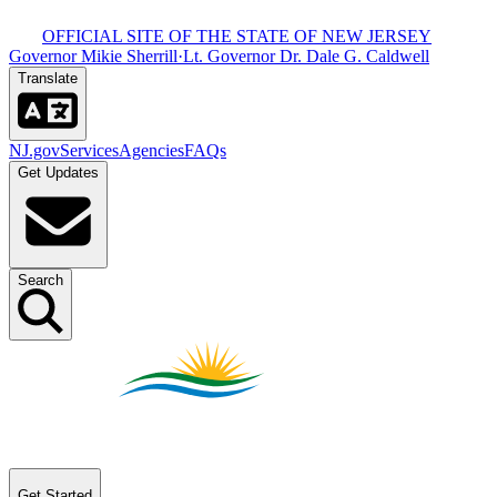
OFFICIAL SITE OF THE STATE OF NEW JERSEY​​​​‌ ‍ ​‍​‍‌‍ ‌ ​‍‌‍‍‌‌‍‌ ‌‍‍‌‌‍ ‍​‍​‍​ ‍‍​‍​‍‌ ​ ‌‍​‌‌‍ ‍‌‍‍‌‌ ‌​‌ ‍‌​‍ ‍‌‍‍‌‌‍ ​‍​‍​‍ ​​‍​‍‌‍‍​‌ ​‍‌‍‌‌‌‍‌‍​‍​‍​ ‍‍​‍​‍‌‍‍​‌ ‌​‌ ‌​‌ ​​​ ‍‍​‍ ​‍ ‌‍ ​‌‍ ‌‍​ ‌‍​‌‌‍ ​‌‍‍​‌‍ ‌ ​ ‌ ‌​​ ‍‍​ ​ ​ ​ ​ ​ ​ ​ ​‍ ‌‍‍‌‌‍ ‍‌ ‌​‌‍‌‌‌‍ ‍‌ ‌​​‍ ‌‍‌‌‌‍‌​‌‍‍‌‌ ‌​​‍ ‌‍ ‌‌‍ ‌‍‌​‌‍‌‌​ ‌‌ ​​‌ ​‍‌‍‌‌‌ ​ ‌‍‌‌‌‍ ‍‌ ‌​‌‍​‌‌ ‌​‌‍‍‌‌‍ ‌‍ ‍​ ‍ ‌‍‍‌‌‍‌​​ ‌‌‍ ‍‌‍‍‍‌​‌ ‌‍ ‌ ‌‍‌​ ​‌‍​‌‌ ‍‌‌‍ ‌ ‌‌‌ ‌​​ ‍ ‌ ‌​‌ ‍‌‌ ​​‌‍‌‌​ ‌‌‍ ‍‌‍‍‍‌‍ ​‌‍​‌‌ ‍‌‌‍ ‌ ‌‌‌ ‌​​ ‍ ‌ ​​‌‍​‌‌ ‌​‌‍‍​​ ‌‌‍‍​‌‍‌‌‌‍​‌‌‍‌​‌‍‌‌‌ ​‍​‍ ‍‌ ​ ‌‍‌‌‌‍​‌‌‍ ​​‍ ‍‌ ‌​‌‍‌‌‌ ‍​‌ ‌​​ ‌‍​‍‌‍​‌‌ ​ ‌‍‌‌‌‌‌‌‌ ​‍‌‍ ​​ ‌‌‍‍​‌ ‌​‌ ‌​‌ ​​​‍‌‌​ ​ ‌​​‌​‍‌‌​ ​‍‌​‌‍​‍‌‌​ ​‍‌​‌‍‌‍ ​‌‍ ‌‍​ ‌‍​‌‌‍ ​‌‍‍​‌‍ ‌ ​ ‌ ‌​​‍‌‌​ ​ ‌​​‌​ ​ ​ ​ ​ ​ ​ ​ ​‍‌‍‌‍‍‌‌‍‌​​ ‌‌‍ ‍‌‍‍‍‌​‌ ‌‍ ‌ ‌‍‌​ ​‌‍​‌‌ ‍‌‌‍ ‌ ‌‌‌ ‌​​‍‌‍‌ ‌​‌ ‍‌‌ ​​‌‍‌‌​ ‌‌‍ ‍‌‍‍‍‌‍ ​‌‍​‌‌ ‍‌‌‍ ‌ ‌‌‌ ‌​​‍‌‍‌ ​​‌‍​‌‌ ‌​‌‍‍​​ ‌‌‍‍​‌‍‌‌‌‍​‌‌‍‌​‌‍‌‌‌ ​‍​‍ ‍‌ ​ ‌‍‌‌‌‍​‌‌‍ ​​‍ ‍‌ ‌​‌‍‌‌‌ ‍​‌ ‌​​‍‌‍‌ ​​‌‍‌‌‌ ​‍‌ ​ ‌ ​​‌‍‌‌‌‍​ ‌ ‌​‌‍‍‌‌ ‌‍‌‍‌‌​ ‌‌ ​​‌ ‌‌‌‍​‍‌‍ ​‌‍‍‌‌ ​ ‌‍‍​‌‍‌‌‌‍‌​​‍​‍‌ ‌
Governor Mikie Sherrill​​​​‌ ‍ ​‍​‍‌‍ ‌ ​‍‌‍‍‌‌‍‌ ‌‍‍‌‌‍ ‍​‍​‍​ ‍‍​‍​‍‌ ​ ‌‍​‌‌‍ ‍‌‍‍‌‌ ‌​‌ ‍‌​‍ ‍‌‍‍‌‌‍ ​‍​‍​‍ ​​‍​‍‌‍‍​‌ ​‍‌‍‌‌‌‍‌‍​‍​‍​ ‍‍​‍​‍‌‍‍​‌ ‌​‌ ‌​‌ ​​​ ‍‍​‍ ​‍ ‌‍ ​‌‍ ‌‍​ ‌‍​‌‌‍ ​‌‍‍​‌‍ ‌ ​ ‌ ‌​​ ‍‍​ ​ ​ ​ ​ ​ ​ ​ ​‍ ‌‍‍‌‌‍ ‍‌ ‌​‌‍‌‌‌‍ ‍‌ ‌​​‍ ‌‍‌‌‌‍‌​‌‍‍‌‌ ‌​​‍ ‌‍ ‌‌‍ ‌‍‌​‌‍‌‌​ ‌‌ ​​‌ ​‍‌‍‌‌‌ ​ ‌‍‌‌‌‍ ‍‌ ‌​‌‍​‌‌ ‌​‌‍‍‌‌‍ ‌‍ ‍​ ‍ ‌‍‍‌‌‍‌​​ ‌‌‍ ‍‌‍‍‍‌​‌ ‌‍ ‌ ‌‍‌​ ​‌‍​‌‌ ‍‌‌‍ ‌ ‌‌‌ ‌​​ ‍ ‌ ‌​‌ ‍‌‌ ​​‌‍‌‌​ ‌‌‍ ‍‌‍‍‍‌‍ ​‌‍​‌‌ ‍‌‌‍ ‌ ‌‌‌ ‌​​ ‍ ‌ ​​‌‍​‌‌ ‌​‌‍‍​​ ‌‌‍‍​‌‍‌‌‌‍​‌‌‍‌​‌‍‌‌‌ ​‍​‍ ‍‌‍ ​‌‍‌‌‌‍​‌‌‍‌​‌‍‌‌‌ ​‍‌ ​ ​‍ ‍‌‍‌ ‌‍ ‌ ‌‍‌‍‌‌‌ ​‍‌‍ ‍‌‍ ‌ ​‍​ ‌‍​‍‌‍​‌‌ ​ ‌‍‌‌‌‌‌‌‌ ​‍‌‍ ​​ ‌‌‍‍​‌ ‌​‌ ‌​‌ ​​​‍‌‌​ ​ ‌​​‌​‍‌‌​ ​‍‌​‌‍​‍‌‌​ ​‍‌​‌‍‌‍ ​‌‍ ‌‍​ ‌‍​‌‌‍ ​‌‍‍​‌‍ ‌ ​ ‌ ‌​​‍‌‌​ ​ ‌​​‌​ ​ ​ ​ ​ ​ ​ ​ ​‍‌‍‌‍‍‌‌‍‌​​ ‌‌‍ ‍‌‍‍‍‌​‌ ‌‍ ‌ ‌‍‌​ ​‌‍​‌‌ ‍‌‌‍ ‌ ‌‌‌ ‌​​‍‌‍‌ ‌​‌ ‍‌‌ ​​‌‍‌‌​ ‌‌‍ ‍‌‍‍‍‌‍ ​‌‍​‌‌ ‍‌‌‍ ‌ ‌‌‌ ‌​​‍‌‍‌ ​​‌‍​‌‌ ‌​‌‍‍​​ ‌‌‍‍​‌‍‌‌‌‍​‌‌‍‌​‌‍‌‌‌ ​‍​‍ ‍‌‍ ​‌‍‌‌‌‍​‌‌‍‌​‌‍‌‌‌ ​‍‌ ​ ​‍ ‍‌‍‌ ‌‍ ‌ ‌‍‌‍‌‌‌ ​‍‌‍ ‍‌‍ ‌ ​‍​‍‌‍‌ ​​‌‍‌‌‌ ​‍‌ ​ ‌ ​​‌‍‌‌‌‍​ ‌ ‌​‌‍‍‌‌ ‌‍‌‍‌‌​ ‌‌ ​​‌ ‌‌‌‍​‍‌‍ ​‌‍‍‌‌ ​ ‌‍‍​‌‍‌‌‌‍‌​​‍​‍‌ ‌
·
Lt. Governor Dr. Dale G. Caldwell​​​​‌ ‍ ​‍​‍‌‍ ‌ ​‍‌‍‍‌‌‍‌ ‌‍‍‌‌‍ ‍​‍​‍​ ‍‍​‍​‍‌ ​ ‌‍​‌‌‍ ‍‌‍‍‌‌ ‌​‌ ‍‌​‍ ‍‌‍‍‌‌‍ ​‍​‍​‍ ​​‍​‍‌‍‍​‌ ​‍‌‍‌‌‌‍‌‍​‍​‍​ ‍‍​‍​‍‌‍‍​‌ ‌​‌ ‌​‌ ​​​ ‍‍​‍ ​‍ ‌‍ ​‌‍ ‌‍​ ‌‍​‌‌‍ ​‌‍‍​‌‍ ‌ ​ ‌ ‌​​ ‍‍​ ​ ​ ​ ​ ​ ​ ​ ​‍ ‌‍‍‌‌‍ ‍‌ ‌​‌‍‌‌‌‍ ‍‌ ‌​​‍ ‌‍‌‌‌‍‌​‌‍‍‌‌ ‌​​‍ ‌‍ ‌‌‍ ‌‍‌​‌‍‌‌​ ‌‌ ​​‌ ​‍‌‍‌‌‌ ​ ‌‍‌‌‌‍ ‍‌ ‌​‌‍​‌‌ ‌​‌‍‍‌‌‍ ‌‍ ‍​ ‍ ‌‍‍‌‌‍‌​​ ‌‌‍ ‍‌‍‍‍‌​‌ ‌‍ ‌ ‌‍‌​ ​‌‍​‌‌ ‍‌‌‍ ‌ ‌‌‌ ‌​​ ‍ ‌ ‌​‌ ‍‌‌ ​​‌‍‌‌​ ‌‌‍ ‍‌‍‍‍‌‍ ​‌‍​‌‌ ‍‌‌‍ ‌ ‌‌‌ ‌​​ ‍ ‌ ​​‌‍​‌‌ ‌​‌‍‍​​ ‌‌‍‍​‌‍‌‌‌‍​‌‌‍‌​‌‍‌‌‌ ​‍​‍ ‍‌‍ ​‌‍‌‌‌‍​‌‌‍‌​‌‍‌‌‌ ​‍‌ ​ ​‍ ‍‌‍ ​‌ ‌​‌​‌ ‌‍ ‌ ‌‍‌‍‌‌‌ ​‍‌‍ ‍‌‍ ‌ ​‍​ ‌‍​‍‌‍​‌‌ ​ ‌‍‌‌‌‌‌‌‌ ​‍‌‍ ​​ ‌‌‍‍​‌ ‌​‌ ‌​‌ ​​​‍‌‌​ ​ ‌​​‌​‍‌‌​ ​‍‌​‌‍​‍‌‌​ ​‍‌​‌‍‌‍ ​‌‍ ‌‍​ ‌‍​‌‌‍ ​‌‍‍​‌‍ ‌ ​ ‌ ‌​​‍‌‌​ ​ ‌​​‌​ ​ ​ ​ ​ ​ ​ ​ ​‍‌‍‌‍‍‌‌‍‌​​ ‌‌‍ ‍‌‍‍‍‌​‌ ‌‍ ‌ ‌‍‌​ ​‌‍​‌‌ ‍‌‌‍ ‌ ‌‌‌ ‌​​‍‌‍‌ ‌​‌ ‍‌‌ ​​‌‍‌‌​ ‌‌‍ ‍‌‍‍‍‌‍ ​‌‍​‌‌ ‍‌‌‍ ‌ ‌‌‌ ‌​​‍‌‍‌ ​​‌‍​‌‌ ‌​‌‍‍​​ ‌‌‍‍​‌‍‌‌‌‍​‌‌‍‌​‌‍‌‌‌ ​‍​‍ ‍‌‍ ​‌‍‌‌‌‍​‌‌‍‌​‌‍‌‌‌ ​‍‌ ​ ​‍ ‍‌‍ ​‌ ‌​‌​‌ ‌‍ ‌ ‌‍‌‍‌‌‌ ​‍‌‍ ‍‌‍ ‌ ​‍​‍‌‍‌ ​​‌‍‌‌‌ ​‍‌ ​ ‌ ​​‌‍‌‌‌‍​ ‌ ‌​‌‍‍‌‌ ‌‍‌‍‌‌​ ‌‌ ​​‌ ‌‌‌‍​‍‌‍ ​‌‍‍‌‌ ​ ‌‍‍​‌‍‌‌‌‍‌​​‍​‍‌ ‌
Translate​​​​‌ ‍ ​‍​‍‌‍ ‌ ​‍‌‍‍‌‌‍‌ ‌‍‍‌‌‍ ‍​‍​‍​ ‍‍​‍​‍‌ ​ ‌‍​‌‌‍ ‍‌‍‍‌‌ ‌​‌ ‍‌​‍ ‍‌‍‍‌‌‍ ​‍​‍​‍ ​​‍​‍‌‍‍​‌ ​‍‌‍‌‌‌‍‌‍​‍​‍​ ‍‍​‍​‍‌‍‍​‌ ‌​‌ ‌​‌ ​​​ ‍‍​‍ ​‍ ‌‍ ​‌‍ ‌‍​ ‌‍​‌‌‍ ​‌‍‍​‌‍ ‌ ​ ‌ ‌​​ ‍‍​ ​ ​ ​ ​ ​ ​ ​ ​‍ ‌‍‍‌‌‍ ‍‌ ‌​‌‍‌‌‌‍ ‍‌ ‌​​‍ ‌‍‌‌‌‍‌​‌‍‍‌‌ ‌​​‍ ‌‍ ‌‌‍ ‌‍‌​‌‍‌‌​ ‌‌ ​​‌ ​‍‌‍‌‌‌ ​ ‌‍‌‌‌‍ ‍‌ ‌​‌‍​‌‌ ‌​‌‍‍‌‌‍ ‌‍ ‍​ ‍ ‌‍‍‌‌‍‌​​ ‌‌‍ ‍‌‍‍‍‌​‌ ‌‍ ‌ ‌‍‌​ ​‌‍​‌‌ ‍‌‌‍ ‌ ‌‌‌ ‌​​ ‍ ‌ ‌​‌ ‍‌‌ ​​‌‍‌‌​ ‌‌‍ ‍‌‍‍‍‌‍ ​‌‍​‌‌ ‍‌‌‍ ‌ ‌‌‌ ‌​​ ‍ ‌ ​​‌‍​‌‌ ‌​‌‍‍​​ ‌‌‍‍​‌‍‌‌‌‍​‌‌‍‌​‌‍‌‌‌ ​‍​‍ ‍‌ ‌​‌ ​‍‌‍​‌‌‍ ‍‌ ​ ‌‍ ​‌‍​‌‌ ‌​‌‍‍‌‌‍ ‌‍ ‍‌ ​ ​‍ ‍‌‍​‍‌ ‌​‌‍ ‍​ ‌‍​‍‌‍​‌‌ ​ ‌‍‌‌‌‌‌‌‌ ​‍‌‍ ​​ ‌‌‍‍​‌ ‌​‌ ‌​‌ ​​​‍‌‌​ ​ ‌​​‌​‍‌‌​ ​‍‌​‌‍​‍‌‌​ ​‍‌​‌‍‌‍ ​‌‍ ‌‍​ ‌‍​‌‌‍ ​‌‍‍​‌‍ ‌ ​ ‌ ‌​​‍‌‌​ ​ ‌​​‌​ ​ ​ ​ ​ ​ ​ ​ ​‍‌‍‌‍‍‌‌‍‌​​ ‌‌‍ ‍‌‍‍‍‌​‌ ‌‍ ‌ ‌‍‌​ ​‌‍​‌‌ ‍‌‌‍ ‌ ‌‌‌ ‌​​‍‌‍‌ ‌​‌ ‍‌‌ ​​‌‍‌‌​ ‌‌‍ ‍‌‍‍‍‌‍ ​‌‍​‌‌ ‍‌‌‍ ‌ ‌‌‌ ‌​​‍‌‍‌ ​​‌‍​‌‌ ‌​‌‍‍​​ ‌‌‍‍​‌‍‌‌‌‍​‌‌‍‌​‌‍‌‌‌ ​‍​‍ ‍‌ ‌​‌ ​‍‌‍​‌‌‍ ‍‌ ​ ‌‍ ​‌‍​‌‌ ‌​‌‍‍‌‌‍ ‌‍ ‍‌ ​ ​‍ ‍‌‍​‍‌ ‌​‌‍ ‍​‍‌‍‌ ​​‌‍‌‌‌ ​‍‌ ​ ‌ ​​‌‍‌‌‌‍​ ‌ ‌​‌‍‍‌‌ ‌‍‌‍‌‌​ ‌‌ ​​‌ ‌‌‌‍​‍‌‍ ​‌‍‍‌‌ ​ ‌‍‍​‌‍‌‌‌‍‌​​‍​‍‌ ‌
NJ.gov​​​​‌ ‍ ​‍​‍‌‍ ‌ ​‍‌‍‍‌‌‍‌ ‌‍‍‌‌‍ ‍​‍​‍​ ‍‍​‍​‍‌ ​ ‌‍​‌‌‍ ‍‌‍‍‌‌ ‌​‌ ‍‌​‍ ‍‌‍‍‌‌‍ ​‍​‍​‍ ​​‍​‍‌‍‍​‌ ​‍‌‍‌‌‌‍‌‍​‍​‍​ ‍‍​‍​‍‌‍‍​‌ ‌​‌ ‌​‌ ​​​ ‍‍​‍ ​‍ ‌‍ ​‌‍ ‌‍​ ‌‍​‌‌‍ ​‌‍‍​‌‍ ‌ ​ ‌ ‌​​ ‍‍​ ​ ​ ​ ​ ​ ​ ​ ​‍ ‌‍‍‌‌‍ ‍‌ ‌​‌‍‌‌‌‍ ‍‌ ‌​​‍ ‌‍‌‌‌‍‌​‌‍‍‌‌ ‌​​‍ ‌‍ ‌‌‍ ‌‍‌​‌‍‌‌​ ‌‌ ​​‌ ​‍‌‍‌‌‌ ​ ‌‍‌‌‌‍ ‍‌ ‌​‌‍​‌‌ ‌​‌‍‍‌‌‍ ‌‍ ‍​ ‍ ‌‍‍‌‌‍‌​​ ‌‌‍ ‍‌‍‍‍‌​‌ ‌‍ ‌ ‌‍‌​ ​‌‍​‌‌ ‍‌‌‍ ‌ ‌‌‌ ‌​​ ‍ ‌ ‌​‌ ‍‌‌ ​​‌‍‌‌​ ‌‌‍ ‍‌‍‍‍‌‍ ​‌‍​‌‌ ‍‌‌‍ ‌ ‌‌‌ ‌​​ ‍ ‌ ​​‌‍​‌‌ ‌​‌‍‍​​ ‌‌‍‍​‌‍‌‌‌‍​‌‌‍‌​‌‍‌‌‌ ​‍​‍ ‍‌‍ ​‌‍‍‌‌‍ ‍‌‍‍ ‌ ​ ​‍‌‌​ ‌‌‌​​‍‌‌ ‌‍‍ ‌‍‌‌‌ ‍‌​‍‌‌​ ​ ‌​‌​​‍‌‌​ ​ ‌​‌​​‍‌‌​ ​‍​ ​‍​ ​‍‌‍‌‍‌‍​ ‌‍​ ​ ​ ‌‍​‍​ ‍​‌‍‌‌​ ​​​ ​ ‌‍​‍​ ​​​‍‌‌​ ​‍​ ​‍​‍‌‌​ ‌‌‌​‌​​‍ ‍‌ ‌​‌‍‌‌‌ ‍​‌ ‌​​ ‌‍​‍‌‍​‌‌ ​ ‌‍‌‌‌‌‌‌‌ ​‍‌‍ ​​ ‌‌‍‍​‌ ‌​‌ ‌​‌ ​​​‍‌‌​ ​ ‌​​‌​‍‌‌​ ​‍‌​‌‍​‍‌‌​ ​‍‌​‌‍‌‍ ​‌‍ ‌‍​ ‌‍​‌‌‍ ​‌‍‍​‌‍ ‌ ​ ‌ ‌​​‍‌‌​ ​ ‌​​‌​ ​ ​ ​ ​ ​ ​ ​ ​‍‌‍‌‍‍‌‌‍‌​​ ‌‌‍ ‍‌‍‍‍‌​‌ ‌‍ ‌ ‌‍‌​ ​‌‍​‌‌ ‍‌‌‍ ‌ ‌‌‌ ‌​​‍‌‍‌ ‌​‌ ‍‌‌ ​​‌‍‌‌​ ‌‌‍ ‍‌‍‍‍‌‍ ​‌‍​‌‌ ‍‌‌‍ ‌ ‌‌‌ ‌​​‍‌‍‌ ​​‌‍​‌‌ ‌​‌‍‍​​ ‌‌‍‍​‌‍‌‌‌‍​‌‌‍‌​‌‍‌‌‌ ​‍​‍ ‍‌‍ ​‌‍‍‌‌‍ ‍‌‍‍ ‌ ​ ​‍‌‌​ ‌‌‌​​‍‌‌ ‌‍‍ ‌‍‌‌‌ ‍‌​‍‌‌​ ​ ‌​‌​​‍‌‌​ ​ ‌​‌​​‍‌‌​ ​‍​ ​‍​ ​‍‌‍‌‍‌‍​ ‌‍​ ​ ​ ‌‍​‍​ ‍​‌‍‌‌​ ​​​ ​ ‌‍​‍​ ​​​‍‌‌​ ​‍​ ​‍​‍‌‌​ ‌‌‌​‌​​‍ ‍‌ ‌​‌‍‌‌‌ ‍​‌ ‌​​‍‌‍‌ ​​‌‍‌‌‌ ​‍‌ ​ ‌ ​​‌‍‌‌‌‍​ ‌ ‌​‌‍‍‌‌ ‌‍‌‍‌‌​ ‌‌ ​​‌ ‌‌‌‍​‍‌‍ ​‌‍‍‌‌ ​ ‌‍‍​‌‍‌‌‌‍‌​​‍​‍‌ ‌
Services​​​​‌ ‍ ​‍​‍‌‍ ‌ ​‍‌‍‍‌‌‍‌ ‌‍‍‌‌‍ ‍​‍​‍​ ‍‍​‍​‍‌ ​ ‌‍​‌‌‍ ‍‌‍‍‌‌ ‌​‌ ‍‌​‍ ‍‌‍‍‌‌‍ ​‍​‍​‍ ​​‍​‍‌‍‍​‌ ​‍‌‍‌‌‌‍‌‍​‍​‍​ ‍‍​‍​‍‌‍‍​‌ ‌​‌ ‌​‌ ​​​ ‍‍​‍ ​‍ ‌‍ ​‌‍ ‌‍​ ‌‍​‌‌‍ ​‌‍‍​‌‍ ‌ ​ ‌ ‌​​ ‍‍​ ​ ​ ​ ​ ​ ​ ​ ​‍ ‌‍‍‌‌‍ ‍‌ ‌​‌‍‌‌‌‍ ‍‌ ‌​​‍ ‌‍‌‌‌‍‌​‌‍‍‌‌ ‌​​‍ ‌‍ ‌‌‍ ‌‍‌​‌‍‌‌​ ‌‌ ​​‌ ​‍‌‍‌‌‌ ​ ‌‍‌‌‌‍ ‍‌ ‌​‌‍​‌‌ ‌​‌‍‍‌‌‍ ‌‍ ‍​ ‍ ‌‍‍‌‌‍‌​​ ‌‌‍ ‍‌‍‍‍‌​‌ ‌‍ ‌ ‌‍‌​ ​‌‍​‌‌ ‍‌‌‍ ‌ ‌‌‌ ‌​​ ‍ ‌ ‌​‌ ‍‌‌ ​​‌‍‌‌​ ‌‌‍ ‍‌‍‍‍‌‍ ​‌‍​‌‌ ‍‌‌‍ ‌ ‌‌‌ ‌​​ ‍ ‌ ​​‌‍​‌‌ ‌​‌‍‍​​ ‌‌‍‍​‌‍‌‌‌‍​‌‌‍‌​‌‍‌‌‌ ​‍​‍ ‍‌‍ ​‌‍‍‌‌‍ ‍‌‍‍ ‌ ​ ​‍‌‌​ ‌‌‌​​‍‌‌ ‌‍‍ ‌‍‌‌‌ ‍‌​‍‌‌​ ​ ‌​‌​​‍‌‌​ ​ ‌​‌​​‍‌‌​ ​‍​ ​‍​ ​‍​ ‍​​ ‌ ​ ‍‌​ ​‍‌‍​ ‌‍​ ‌‍‌‍​ ​ ​ ‌ ​ ‌​​ ‌​​‍‌‌​ ​‍​ ​‍​‍‌‌​ ‌‌‌​‌​​‍ ‍‌ ‌​‌‍‌‌‌ ‍​‌ ‌​​ ‌‍​‍‌‍​‌‌ ​ ‌‍‌‌‌‌‌‌‌ ​‍‌‍ ​​ ‌‌‍‍​‌ ‌​‌ ‌​‌ ​​​‍‌‌​ ​ ‌​​‌​‍‌‌​ ​‍‌​‌‍​‍‌‌​ ​‍‌​‌‍‌‍ ​‌‍ ‌‍​ ‌‍​‌‌‍ ​‌‍‍​‌‍ ‌ ​ ‌ ‌​​‍‌‌​ ​ ‌​​‌​ ​ ​ ​ ​ ​ ​ ​ ​‍‌‍‌‍‍‌‌‍‌​​ ‌‌‍ ‍‌‍‍‍‌​‌ ‌‍ ‌ ‌‍‌​ ​‌‍​‌‌ ‍‌‌‍ ‌ ‌‌‌ ‌​​‍‌‍‌ ‌​‌ ‍‌‌ ​​‌‍‌‌​ ‌‌‍ ‍‌‍‍‍‌‍ ​‌‍​‌‌ ‍‌‌‍ ‌ ‌‌‌ ‌​​‍‌‍‌ ​​‌‍​‌‌ ‌​‌‍‍​​ ‌‌‍‍​‌‍‌‌‌‍​‌‌‍‌​‌‍‌‌‌ ​‍​‍ ‍‌‍ ​‌‍‍‌‌‍ ‍‌‍‍ ‌ ​ ​‍‌‌​ ‌‌‌​​‍‌‌ ‌‍‍ ‌‍‌‌‌ ‍‌​‍‌‌​ ​ ‌​‌​​‍‌‌​ ​ ‌​‌​​‍‌‌​ ​‍​ ​‍​ ​‍​ ‍​​ ‌ ​ ‍‌​ ​‍‌‍​ ‌‍​ ‌‍‌‍​ ​ ​ ‌ ​ ‌​​ ‌​​‍‌‌​ ​‍​ ​‍​‍‌‌​ ‌‌‌​‌​​‍ ‍‌ ‌​‌‍‌‌‌ ‍​‌ ‌​​‍‌‍‌ ​​‌‍‌‌‌ ​‍‌ ​ ‌ ​​‌‍‌‌‌‍​ ‌ ‌​‌‍‍‌‌ ‌‍‌‍‌‌​ ‌‌ ​​‌ ‌‌‌‍​‍‌‍ ​‌‍‍‌‌ ​ ‌‍‍​‌‍‌‌‌‍‌​​‍​‍‌ ‌
Agencies​​​​‌ ‍ ​‍​‍‌‍ ‌ ​‍‌‍‍‌‌‍‌ ‌‍‍‌‌‍ ‍​‍​‍​ ‍‍​‍​‍‌ ​ ‌‍​‌‌‍ ‍‌‍‍‌‌ ‌​‌ ‍‌​‍ ‍‌‍‍‌‌‍ ​‍​‍​‍ ​​‍​‍‌‍‍​‌ ​‍‌‍‌‌‌‍‌‍​‍​‍​ ‍‍​‍​‍‌‍‍​‌ ‌​‌ ‌​‌ ​​​ ‍‍​‍ ​‍ ‌‍ ​‌‍ ‌‍​ ‌‍​‌‌‍ ​‌‍‍​‌‍ ‌ ​ ‌ ‌​​ ‍‍​ ​ ​ ​ ​ ​ ​ ​ ​‍ ‌‍‍‌‌‍ ‍‌ ‌​‌‍‌‌‌‍ ‍‌ ‌​​‍ ‌‍‌‌‌‍‌​‌‍‍‌‌ ‌​​‍ ‌‍ ‌‌‍ ‌‍‌​‌‍‌‌​ ‌‌ ​​‌ ​‍‌‍‌‌‌ ​ ‌‍‌‌‌‍ ‍‌ ‌​‌‍​‌‌ ‌​‌‍‍‌‌‍ ‌‍ ‍​ ‍ ‌‍‍‌‌‍‌​​ ‌‌‍ ‍‌‍‍‍‌​‌ ‌‍ ‌ ‌‍‌​ ​‌‍​‌‌ ‍‌‌‍ ‌ ‌‌‌ ‌​​ ‍ ‌ ‌​‌ ‍‌‌ ​​‌‍‌‌​ ‌‌‍ ‍‌‍‍‍‌‍ ​‌‍​‌‌ ‍‌‌‍ ‌ ‌‌‌ ‌​​ ‍ ‌ ​​‌‍​‌‌ ‌​‌‍‍​​ ‌‌‍‍​‌‍‌‌‌‍​‌‌‍‌​‌‍‌‌‌ ​‍​‍ ‍‌‍ ​‌‍‍‌‌‍ ‍‌‍‍ ‌ ​ ​‍‌‌​ ‌‌‌​​‍‌‌ ‌‍‍ ‌‍‌‌‌ ‍‌​‍‌‌​ ​ ‌​‌​​‍‌‌​ ​ ‌​‌​​‍‌‌​ ​‍​ ​‍​ ‌ ‌‍‌​​ ​‌‌‍‌‍​ ​ ​ ​​‌‍​ ‌‍​‍​ ‌ ‌‍‌​​ ‍​​ ​ ​‍‌‌​ ​‍​ ​‍​‍‌‌​ ‌‌‌​‌​​‍ ‍‌ ‌​‌‍‌‌‌ ‍​‌ ‌​​ ‌‍​‍‌‍​‌‌ ​ ‌‍‌‌‌‌‌‌‌ ​‍‌‍ ​​ ‌‌‍‍​‌ ‌​‌ ‌​‌ ​​​‍‌‌​ ​ ‌​​‌​‍‌‌​ ​‍‌​‌‍​‍‌‌​ ​‍‌​‌‍‌‍ ​‌‍ ‌‍​ ‌‍​‌‌‍ ​‌‍‍​‌‍ ‌ ​ ‌ ‌​​‍‌‌​ ​ ‌​​‌​ ​ ​ ​ ​ ​ ​ ​ ​‍‌‍‌‍‍‌‌‍‌​​ ‌‌‍ ‍‌‍‍‍‌​‌ ‌‍ ‌ ‌‍‌​ ​‌‍​‌‌ ‍‌‌‍ ‌ ‌‌‌ ‌​​‍‌‍‌ ‌​‌ ‍‌‌ ​​‌‍‌‌​ ‌‌‍ ‍‌‍‍‍‌‍ ​‌‍​‌‌ ‍‌‌‍ ‌ ‌‌‌ ‌​​‍‌‍‌ ​​‌‍​‌‌ ‌​‌‍‍​​ ‌‌‍‍​‌‍‌‌‌‍​‌‌‍‌​‌‍‌‌‌ ​‍​‍ ‍‌‍ ​‌‍‍‌‌‍ ‍‌‍‍ ‌ ​ ​‍‌‌​ ‌‌‌​​‍‌‌ ‌‍‍ ‌‍‌‌‌ ‍‌​‍‌‌​ ​ ‌​‌​​‍‌‌​ ​ ‌​‌​​‍‌‌​ ​‍​ ​‍​ ‌ ‌‍‌​​ ​‌‌‍‌‍​ ​ ​ ​​‌‍​ ‌‍​‍​ ‌ ‌‍‌​​ ‍​​ ​ ​‍‌‌​ ​‍​ ​‍​‍‌‌​ ‌‌‌​‌​​‍ ‍‌ ‌​‌‍‌‌‌ ‍​‌ ‌​​‍‌‍‌ ​​‌‍‌‌‌ ​‍‌ ​ ‌ ​​‌‍‌‌‌‍​ ‌ ‌​‌‍‍‌‌ ‌‍‌‍‌‌​ ‌‌ ​​‌ ‌‌‌‍​‍‌‍ ​‌‍‍‌‌ ​ ‌‍‍​‌‍‌‌‌‍‌​​‍​‍‌ ‌
FAQs​​​​‌ ‍ ​‍​‍‌‍ ‌ ​‍‌‍‍‌‌‍‌ ‌‍‍‌‌‍ ‍​‍​‍​ ‍‍​‍​‍‌ ​ ‌‍​‌‌‍ ‍‌‍‍‌‌ ‌​‌ ‍‌​‍ ‍‌‍‍‌‌‍ ​‍​‍​‍ ​​‍​‍‌‍‍​‌ ​‍‌‍‌‌‌‍‌‍​‍​‍​ ‍‍​‍​‍‌‍‍​‌ ‌​‌ ‌​‌ ​​​ ‍‍​‍ ​‍ ‌‍ ​‌‍ ‌‍​ ‌‍​‌‌‍ ​‌‍‍​‌‍ ‌ ​ ‌ ‌​​ ‍‍​ ​ ​ ​ ​ ​ ​ ​ ​‍ ‌‍‍‌‌‍ ‍‌ ‌​‌‍‌‌‌‍ ‍‌ ‌​​‍ ‌‍‌‌‌‍‌​‌‍‍‌‌ ‌​​‍ ‌‍ ‌‌‍ ‌‍‌​‌‍‌‌​ ‌‌ ​​‌ ​‍‌‍‌‌‌ ​ ‌‍‌‌‌‍ ‍‌ ‌​‌‍​‌‌ ‌​‌‍‍‌‌‍ ‌‍ ‍​ ‍ ‌‍‍‌‌‍‌​​ ‌‌‍ ‍‌‍‍‍‌​‌ ‌‍ ‌ ‌‍‌​ ​‌‍​‌‌ ‍‌‌‍ ‌ ‌‌‌ ‌​​ ‍ ‌ ‌​‌ ‍‌‌ ​​‌‍‌‌​ ‌‌‍ ‍‌‍‍‍‌‍ ​‌‍​‌‌ ‍‌‌‍ ‌ ‌‌‌ ‌​​ ‍ ‌ ​​‌‍​‌‌ ‌​‌‍‍​​ ‌‌‍‍​‌‍‌‌‌‍​‌‌‍‌​‌‍‌‌‌ ​‍​‍ ‍‌‍ ​‌‍‍‌‌‍ ‍‌‍‍ ‌ ​ ​‍‌‌​ ‌‌‌​​‍‌‌ ‌‍‍ ‌‍‌‌‌ ‍‌​‍‌‌​ ​ ‌​‌​​‍‌‌​ ​ ‌​‌​​‍‌‌​ ​‍​ ​‍‌‍​ ​ ‌‍​ ‍​‌‍​ ‌‍​‍​ ​‌​ ​​​ ‌‌‌‍​ ​ ‌‌​ ​‌‌‍​‍​‍‌‌​ ​‍​ ​‍​‍‌‌​ ‌‌‌​‌​​‍ ‍‌ ‌​‌‍‌‌‌ ‍​‌ ‌​​ ‌‍​‍‌‍​‌‌ ​ ‌‍‌‌‌‌‌‌‌ ​‍‌‍ ​​ ‌‌‍‍​‌ ‌​‌ ‌​‌ ​​​‍‌‌​ ​ ‌​​‌​‍‌‌​ ​‍‌​‌‍​‍‌‌​ ​‍‌​‌‍‌‍ ​‌‍ ‌‍​ ‌‍​‌‌‍ ​‌‍‍​‌‍ ‌ ​ ‌ ‌​​‍‌‌​ ​ ‌​​‌​ ​ ​ ​ ​ ​ ​ ​ ​‍‌‍‌‍‍‌‌‍‌​​ ‌‌‍ ‍‌‍‍‍‌​‌ ‌‍ ‌ ‌‍‌​ ​‌‍​‌‌ ‍‌‌‍ ‌ ‌‌‌ ‌​​‍‌‍‌ ‌​‌ ‍‌‌ ​​‌‍‌‌​ ‌‌‍ ‍‌‍‍‍‌‍ ​‌‍​‌‌ ‍‌‌‍ ‌ ‌‌‌ ‌​​‍‌‍‌ ​​‌‍​‌‌ ‌​‌‍‍​​ ‌‌‍‍​‌‍‌‌‌‍​‌‌‍‌​‌‍‌‌‌ ​‍​‍ ‍‌‍ ​‌‍‍‌‌‍ ‍‌‍‍ ‌ ​ ​‍‌‌​ ‌‌‌​​‍‌‌ ‌‍‍ ‌‍‌‌‌ ‍‌​‍‌‌​ ​ ‌​‌​​‍‌‌​ ​ ‌​‌​​‍‌‌​ ​‍​ ​‍‌‍​ ​ ‌‍​ ‍​‌‍​ ‌‍​‍​ ​‌​ ​​​ ‌‌‌‍​ ​ ‌‌​ ​‌‌‍​‍​‍‌‌​ ​‍​ ​‍​‍‌‌​ ‌‌‌​‌​​‍ ‍‌ ‌​‌‍‌‌‌ ‍​‌ ‌​​‍‌‍‌ ​​‌‍‌‌‌ ​‍‌ ​ ‌ ​​‌‍‌‌‌‍​ ‌ ‌​‌‍‍‌‌ ‌‍‌‍‌‌​ ‌‌ ​​‌ ‌‌‌‍​‍‌‍ ​‌‍‍‌‌ ​ ‌‍‍​‌‍‌‌‌‍‌​​‍​‍‌ ‌
Get Updates​​​​‌ ‍ ​‍​‍‌‍ ‌ ​‍‌‍‍‌‌‍‌ ‌‍‍‌‌‍ ‍​‍​‍​ ‍‍​‍​‍‌ ​ ‌‍​‌‌‍ ‍‌‍‍‌‌ ‌​‌ ‍‌​‍ ‍‌‍‍‌‌‍ ​‍​‍​‍ ​​‍​‍‌‍‍​‌ ​‍‌‍‌‌‌‍‌‍​‍​‍​ ‍‍​‍​‍‌‍‍​‌ ‌​‌ ‌​‌ ​​​ ‍‍​‍ ​‍ ‌‍ ​‌‍ ‌‍​ ‌‍​‌‌‍ ​‌‍‍​‌‍ ‌ ​ ‌ ‌​​ ‍‍​ ​ ​ ​ ​ ​ ​ ​ ​‍ ‌‍‍‌‌‍ ‍‌ ‌​‌‍‌‌‌‍ ‍‌ ‌​​‍ ‌‍‌‌‌‍‌​‌‍‍‌‌ ‌​​‍ ‌‍ ‌‌‍ ‌‍‌​‌‍‌‌​ ‌‌ ​​‌ ​‍‌‍‌‌‌ ​ ‌‍‌‌‌‍ ‍‌ ‌​‌‍​‌‌ ‌​‌‍‍‌‌‍ ‌‍ ‍​ ‍ ‌‍‍‌‌‍‌​​ ‌‌‍ ‍‌‍‍‍‌​‌ ‌‍ ‌ ‌‍‌​ ​‌‍​‌‌ ‍‌‌‍ ‌ ‌‌‌ ‌​​ ‍ ‌ ‌​‌ ‍‌‌ ​​‌‍‌‌​ ‌‌‍ ‍‌‍‍‍‌‍ ​‌‍​‌‌ ‍‌‌‍ ‌ ‌‌‌ ‌​​ ‍ ‌ ​​‌‍​‌‌ ‌​‌‍‍​​ ‌‌‍‍​‌‍‌‌‌‍​‌‌‍‌​‌‍‌‌‌ ​‍​‍ ‍‌‍ ‍‌‍‌‌‌ ‌ ‌ ​ ‌‍ ​‌‍‌‌‌ ‌​‌ ‌​‌‍‌‌‌ ​‍​‍ ‍‌‍​‍‌ ‌​‌‍ ‍​ ‌‍​‍‌‍​‌‌ ​ ‌‍‌‌‌‌‌‌‌ ​‍‌‍ ​​ ‌‌‍‍​‌ ‌​‌ ‌​‌ ​​​‍‌‌​ ​ ‌​​‌​‍‌‌​ ​‍‌​‌‍​‍‌‌​ ​‍‌​‌‍‌‍ ​‌‍ ‌‍​ ‌‍​‌‌‍ ​‌‍‍​‌‍ ‌ ​ ‌ ‌​​‍‌‌​ ​ ‌​​‌​ ​ ​ ​ ​ ​ ​ ​ ​‍‌‍‌‍‍‌‌‍‌​​ ‌‌‍ ‍‌‍‍‍‌​‌ ‌‍ ‌ ‌‍‌​ ​‌‍​‌‌ ‍‌‌‍ ‌ ‌‌‌ ‌​​‍‌‍‌ ‌​‌ ‍‌‌ ​​‌‍‌‌​ ‌‌‍ ‍‌‍‍‍‌‍ ​‌‍​‌‌ ‍‌‌‍ ‌ ‌‌‌ ‌​​‍‌‍‌ ​​‌‍​‌‌ ‌​‌‍‍​​ ‌‌‍‍​‌‍‌‌‌‍​‌‌‍‌​‌‍‌‌‌ ​‍​‍ ‍‌‍ ‍‌‍‌‌‌ ‌ ‌ ​ ‌‍ ​‌‍‌‌‌ ‌​‌ ‌​‌‍‌‌‌ ​‍​‍ ‍‌‍​‍‌ ‌​‌‍ ‍​‍‌‍‌ ​​‌‍‌‌‌ ​‍‌ ​ ‌ ​​‌‍‌‌‌‍​ ‌ ‌​‌‍‍‌‌ ‌‍‌‍‌‌​ ‌‌ ​​‌ ‌‌‌‍​‍‌‍ ​‌‍‍‌‌ ​ ‌‍‍​‌‍‌‌‌‍‌​​‍​‍‌ ‌
Search​​​​‌ ‍ ​‍​‍‌‍ ‌ ​‍‌‍‍‌‌‍‌ ‌‍‍‌‌‍ ‍​‍​‍​ ‍‍​‍​‍‌ ​ ‌‍​‌‌‍ ‍‌‍‍‌‌ ‌​‌ ‍‌​‍ ‍‌‍‍‌‌‍ ​‍​‍​‍ ​​‍​‍‌‍‍​‌ ​‍‌‍‌‌‌‍‌‍​‍​‍​ ‍‍​‍​‍‌‍‍​‌ ‌​‌ ‌​‌ ​​​ ‍‍​‍ ​‍ ‌‍ ​‌‍ ‌‍​ ‌‍​‌‌‍ ​‌‍‍​‌‍ ‌ ​ ‌ ‌​​ ‍‍​ ​ ​ ​ ​ ​ ​ ​ ​‍ ‌‍‍‌‌‍ ‍‌ ‌​‌‍‌‌‌‍ ‍‌ ‌​​‍ ‌‍‌‌‌‍‌​‌‍‍‌‌ ‌​​‍ ‌‍ ‌‌‍ ‌‍‌​‌‍‌‌​ ‌‌ ​​‌ ​‍‌‍‌‌‌ ​ ‌‍‌‌‌‍ ‍‌ ‌​‌‍​‌‌ ‌​‌‍‍‌‌‍ ‌‍ ‍​ ‍ ‌‍‍‌‌‍‌​​ ‌‌‍ ‍‌‍‍‍‌​‌ ‌‍ ‌ ‌‍‌​ ​‌‍​‌‌ ‍‌‌‍ ‌ ‌‌‌ ‌​​ ‍ ‌ ‌​‌ ‍‌‌ ​​‌‍‌‌​ ‌‌‍ ‍‌‍‍‍‌‍ ​‌‍​‌‌ ‍‌‌‍ ‌ ‌‌‌ ‌​​ ‍ ‌ ​​‌‍​‌‌ ‌​‌‍‍​​ ‌‌‍‍​‌‍‌‌‌‍​‌‌‍‌​‌‍‌‌‌ ​‍​‍ ‍‌ ​ ‌‍‌‌‌‍​‌‌ ​‍‌‍​ ‌‍‍​​‍ ‍‌‍​‍‌ ‌​‌‍ ‍​ ‌‍​‍‌‍​‌‌ ​ ‌‍‌‌‌‌‌‌‌ ​‍‌‍ ​​ ‌‌‍‍​‌ ‌​‌ ‌​‌ ​​​‍‌‌​ ​ ‌​​‌​‍‌‌​ ​‍‌​‌‍​‍‌‌​ ​‍‌​‌‍‌‍ ​‌‍ ‌‍​ ‌‍​‌‌‍ ​‌‍‍​‌‍ ‌ ​ ‌ ‌​​‍‌‌​ ​ ‌​​‌​ ​ ​ ​ ​ ​ ​ ​ ​‍‌‍‌‍‍‌‌‍‌​​ ‌‌‍ ‍‌‍‍‍‌​‌ ‌‍ ‌ ‌‍‌​ ​‌‍​‌‌ ‍‌‌‍ ‌ ‌‌‌ ‌​​‍‌‍‌ ‌​‌ ‍‌‌ ​​‌‍‌‌​ ‌‌‍ ‍‌‍‍‍‌‍ ​‌‍​‌‌ ‍‌‌‍ ‌ ‌‌‌ ‌​​‍‌‍‌ ​​‌‍​‌‌ ‌​‌‍‍​​ ‌‌‍‍​‌‍‌‌‌‍​‌‌‍‌​‌‍‌‌‌ ​‍​‍ ‍‌ ​ ‌‍‌‌‌‍​‌‌ ​‍‌‍​ ‌‍‍​​‍ ‍‌‍​‍‌ ‌​‌‍ ‍​‍‌‍‌ ​​‌‍‌‌‌ ​‍‌ ​ ‌ ​​‌‍‌‌‌‍​ ‌ ‌​‌‍‍‌‌ ‌‍‌‍‌‌​ ‌‌ ​​‌ ‌‌‌‍​‍‌‍ ​‌‍‍‌‌ ​ ‌‍‍​‌‍‌‌‌‍‌​​‍​‍‌ ‌
Get Started​​​​‌ ‍ ​‍​‍‌‍ ‌ ​‍‌‍‍‌‌‍‌ ‌‍‍‌‌‍ ‍​‍​‍​ ‍‍​‍​‍‌ ​ ‌‍​‌‌‍ ‍‌‍‍‌‌ ‌​‌ ‍‌​‍ ‍‌‍‍‌‌‍ ​‍​‍​‍ ​​‍​‍‌‍‍​‌ ​‍‌‍‌‌‌‍‌‍​‍​‍​ ‍‍​‍​‍‌‍‍​‌ ‌​‌ ‌​‌ ​​​ ‍‍​‍ ​‍ ‌‍ ​‌‍ ‌‍​ ‌‍​‌‌‍ ​‌‍‍​‌‍ ‌ ​ ‌ ‌​​ ‍‍​ ​ ​ ​ ​ ​ ​ ​ ​‍ ‌‍‍‌‌‍ ‍‌ ‌​‌‍‌‌‌‍ ‍‌ ‌​​‍ ‌‍‌‌‌‍‌​‌‍‍‌‌ ‌​​‍ ‌‍ ‌‌‍ ‌‍‌​‌‍‌‌​ ‌‌ ​​‌ ​‍‌‍‌‌‌ ​ ‌‍‌‌‌‍ ‍‌ ‌​‌‍​‌‌ ‌​‌‍‍‌‌‍ ‌‍ ‍​ ‍ ‌‍‍‌‌‍‌​​ ‌‌ ​ ‌‍‍‌‌ ‌​‌‍‌‌‌​‍​‌‍‌‌‌‍​‌‌‍‌​‌‍‌‌‌ ​‍​ ‍ ‌ ‌​‌ ‍‌‌ ​​‌‍‌‌​ ‌‌‍‍​‌‍‌‌‌‍​‌‌‍‌​‌‍‌‌‌ ​‍​ ‍ ‌ ​​‌‍​‌‌ ‌​‌‍‍​​ ‌‌‍‌ ‌‍‌‌‌ ‌​‌‌​ ‌ ‌​‌‍​‌‌ ​‍‌ ‌​‌‍‌‌‌‍‌​‌​ ‌‌‍‌‌‌‍ ‍‌ ‌‌​‍ ‍‌‍​‍‌ ‌​‌‍ ‍‌‌‌​‌‍‌‌‌ ‍​‌ ‌​​ ‌‍​‍‌‍​‌‌ ​ ‌‍‌‌‌‌‌‌‌ ​‍‌‍ ​​ ‌‌‍‍​‌ ‌​‌ ‌​‌ ​​​‍‌‌​ ​ ‌​​‌​‍‌‌​ ​‍‌​‌‍​‍‌‌​ ​‍‌​‌‍‌‍ ​‌‍ ‌‍​ ‌‍​‌‌‍ ​‌‍‍​‌‍ ‌ ​ ‌ ‌​​‍‌‌​ ​ ‌​​‌​ ​ ​ ​ ​ ​ ​ ​ ​‍‌‍‌‍‍‌‌‍‌​​ ‌‌ ​ ‌‍‍‌‌ ‌​‌‍‌‌‌​‍​‌‍‌‌‌‍​‌‌‍‌​‌‍‌‌‌ ​‍​‍‌‍‌ ‌​‌ ‍‌‌ ​​‌‍‌‌​ ‌‌‍‍​‌‍‌‌‌‍​‌‌‍‌​‌‍‌‌‌ ​‍​‍‌‍‌ ​​‌‍​‌‌ ‌​‌‍‍​​ ‌‌‍‌ ‌‍‌‌‌ ‌​‌‌​ ‌ ‌​‌‍​‌‌ ​‍‌ ‌​‌‍‌‌‌‍‌​‌​ ‌‌‍‌‌‌‍ ‍‌ ‌‌​‍ ‍‌‍​‍‌ ‌​‌‍ ‍‌‌‌​‌‍‌‌‌ ‍​‌ ‌​​‍‌‍‌ ​​‌‍‌‌‌ ​‍‌ ​ ‌ ​​‌‍‌‌‌‍​ ‌ ‌​‌‍‍‌‌ ‌‍‌‍‌‌​ ‌‌ ​​‌ ‌‌‌‍​‍‌‍ ​‌‍‍‌‌ ​ ‌‍‍​‌‍‌‌‌‍‌​​‍​‍‌ ‌