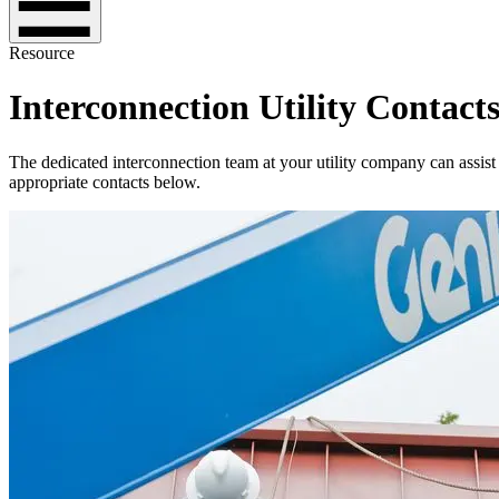
Resource
Interconnection Utility Contact
The dedicated interconnection team at your utility company can assist
appropriate contacts below.​​​​‌ ‍ ​‍​‍‌‍ ‌ ​‍‌‍‍‌‌‍‌ ‌‍‍‌‌‍ ‍​‍​‍​ ‍‍​‍​‍‌ ​ ‌‍​‌‌‍ ‍‌‍‍‌‌ ‌​‌ ‍‌​‍ ‍‌‍‍‌‌‍ ​‍​‍​‍ ​​‍​‍‌‍‍​‌ ​‍‌‍‌‌‌‍‌‍​‍​‍​ ‍‍​‍​‍‌‍‍​‌ ‌​‌ ‌​‌ ​​​ ‍‍​‍ ​‍ ‌‍ ​‌‍ ‌‍​ ‌‍​‌‌‍ ​‌‍‍​‌‍ ‌ ​ ‌ ‌​​ ‍‍​ ​ ​ ​ ​ ​ ​ ​ ​‍ ‌‍‍‌‌‍ ‍‌ ‌​‌‍‌‌‌‍ ‍‌ ‌​​‍ ‌‍‌‌‌‍‌​‌‍‍‌‌ ‌​​‍ ‌‍ ‌‌‍ ‌‍‌​‌‍‌‌​ ‌‌ ​​‌ ​‍‌‍‌‌‌ ​ ‌‍‌‌‌‍ ‍‌ ‌​‌‍​‌‌ ‌​‌‍‍‌‌‍ ‌‍ ‍​ ‍ ‌‍‍‌‌‍‌​​ ‌​ ‌​‌‍​ ​ ​‍​ ‌‍​ ‌‍​ ​‍‌‍​ ​ ‍​​‍ ‌​ ‍​​ ​‍​ ‍​​ ​ ​‍ ‌​ ‌​​ ‌​‌‍​ ​ ​‌​‍ ‌‌‍​‍​ ​​​ ‌ ‌‍‌‍​‍ ‌‌‍​‍‌‍​‍​ ‌​​ ‌​​ ​‍‌‍‌​​ ‌​‌‍​ ​ ‌‍​ ​‌​ ‍‌​ ‍​​ ‍ ‌ ‌​‌ ‍‌‌ ​​‌‍‌‌​ ‌‌ ​‍‌‍‌‌‌ ​ ‌‍ ‌ ‌‌‌ ​‍‌‍​ ‌‍‌‌​ ‍ ‌ ​​‌‍​‌‌ ‌​‌‍‍​​ ‌‌‍‍​‌‍‌‌‌ ​‍‌‍ ​‍ ‍‌‍​ ‌‍ ‌‍ ‍‌ ‌​‌‍‌‌‌‍ ‍‌ ‌​​‍‌‌​ ‌‌‌​​‍‌‌ ‌‍‍ ‌‍‌‌‌ ‍‌​‍‌‌​ ​ ‌​‌​​‍‌‌​ ​ ‌​‌​​‍‌‌​ ​‍​ ​‍​ ​​​ ‌​‌‍​‍‌‍‌‌​ ‌‍‌‍​‌‌‍‌​‌‍‌​​ ‌‍​ ‌ ‌‍​ ​ ‍‌​‍‌‌​ ​‍​ ​‍​‍‌‌​ ‌‌‌​‌​​‍ ‍‌‍​ ‌‍‍​‌‍‍‌‌‍ ​‌‍‌​‌ ​‍‌‍‌‌‌‍ ‍​‍‌‌​ ‌‌‌​​‍‌‌ ‌‍‍ ‌‍‌‌‌ ‍‌​‍‌‌​ ​ ‌​‌​​‍‌‌​ ​ ‌​‌​​‍‌‌​ ​‍​ ​‍​ ‌​​ ‍‌‌‍​‌​ ​​​ ‌‍‌‍​‌​ ‌​​ ​​‌‍​‌‌‍​‌​ ‌​‌‍​ ​‍‌‌​ ​‍​ ​‍​‍‌‌​ ‌‌‌​‌​​‍ ‍‌ ‌​‌‍‌‌‌ ‍​‌ ‌​​ ‌‍​‍‌‍​‌‌ ​ ‌‍‌‌‌‌‌‌‌ ​‍‌‍ ​​ ‌‌‍‍​‌ ‌​‌ ‌​‌ ​​​‍‌‌​ ​ ‌​​‌​‍‌‌​ ​‍‌​‌‍​‍‌‌​ ​‍‌​‌‍‌‍ ​‌‍ ‌‍​ ‌‍​‌‌‍ ​‌‍‍​‌‍ ‌ ​ ‌ ‌​​‍‌‌​ ​ ‌​​‌​ ​ ​ ​ ​ ​ ​ ​ ​‍‌‍‌‍‍‌‌‍‌​​ ‌​ ‌​‌‍​ ​ ​‍​ ‌‍​ ‌‍​ ​‍‌‍​ ​ ‍​​‍ ‌​ ‍​​ ​‍​ ‍​​ ​ ​‍ ‌​ ‌​​ ‌​‌‍​ ​ ​‌​‍ ‌‌‍​‍​ ​​​ ‌ ‌‍‌‍​‍ ‌‌‍​‍‌‍​‍​ ‌​​ ‌​​ ​‍‌‍‌​​ ‌​‌‍​ ​ ‌‍​ ​‌​ ‍‌​ ‍​​‍‌‍‌ ‌​‌ ‍‌‌ ​​‌‍‌‌​ ‌‌ ​‍‌‍‌‌‌ ​ ‌‍ ‌ ‌‌‌ ​‍‌‍​ ‌‍‌‌​‍‌‍‌ ​​‌‍​‌‌ ‌​‌‍‍​​ ‌‌‍‍​‌‍‌‌‌ ​‍‌‍ ​‍ ‍‌‍​ ‌‍ ‌‍ ‍‌ ‌​‌‍‌‌‌‍ ‍‌ ‌​​‍‌‌​ ‌‌‌​​‍‌‌ ‌‍‍ ‌‍‌‌‌ ‍‌​‍‌‌​ ​ ‌​‌​​‍‌‌​ ​ ‌​‌​​‍‌‌​ ​‍​ ​‍​ ​​​ ‌​‌‍​‍‌‍‌‌​ ‌‍‌‍​‌‌‍‌​‌‍‌​​ ‌‍​ ‌ ‌‍​ ​ ‍‌​‍‌‌​ ​‍​ ​‍​‍‌‌​ ‌‌‌​‌​​‍ ‍‌‍​ ‌‍‍​‌‍‍‌‌‍ ​‌‍‌​‌ ​‍‌‍‌‌‌‍ ‍​‍‌‌​ ‌‌‌​​‍‌‌ ‌‍‍ ‌‍‌‌‌ ‍‌​‍‌‌​ ​ ‌​‌​​‍‌‌​ ​ ‌​‌​​‍‌‌​ ​‍​ ​‍​ ‌​​ ‍‌‌‍​‌​ ​​​ ‌‍‌‍​‌​ ‌​​ ​​‌‍​‌‌‍​‌​ ‌​‌‍​ ​‍‌‌​ ​‍​ ​‍​‍‌‌​ ‌‌‌​‌​​‍ ‍‌ ‌​‌‍‌‌‌ ‍​‌ ‌​​‍‌‍‌ ​​‌‍‌‌‌ ​‍‌ ​ ‌ ​​‌‍‌‌‌‍​ ‌ ‌​‌‍‍‌‌ ‌‍‌‍‌‌​ ‌‌ ​​‌ ‌‌‌‍​‍‌‍ ​‌‍‍‌‌ ​ ‌‍‍​‌‍‌‌‌‍‌​​‍​‍‌ ‌