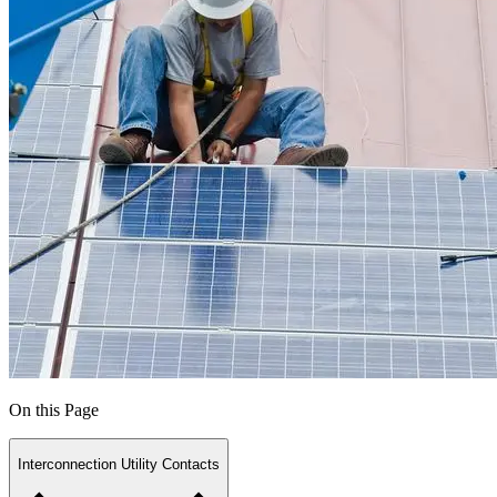
On this Page
Interconnection Utility Contacts​​​​‌ ‍ ​‍​‍‌‍ ‌ ​‍‌‍‍‌‌‍‌ ‌‍‍‌‌‍ ‍​‍​‍​ ‍‍​‍​‍‌ ​ ‌‍​‌‌‍ ‍‌‍‍‌‌ ‌​‌ ‍‌​‍ ‍‌‍‍‌‌‍ ​‍​‍​‍ ​​‍​‍‌‍‍​‌ ​‍‌‍‌‌‌‍‌‍​‍​‍​ ‍‍​‍​‍‌‍‍​‌ ‌​‌ ‌​‌ ​​​ ‍‍​‍ ​‍ ‌‍ ​‌‍ ‌‍​ ‌‍​‌‌‍ ​‌‍‍​‌‍ ‌ ​ ‌ ‌​​ ‍‍​ ​ ​ ​ ​ ​ ​ ​ ​‍ ‌‍‍‌‌‍ ‍‌ ‌​‌‍‌‌‌‍ ‍‌ ‌​​‍ ‌‍‌‌‌‍‌​‌‍‍‌‌ ‌​​‍ ‌‍ ‌‌‍ ‌‍‌​‌‍‌‌​ ‌‌ ​​‌ ​‍‌‍‌‌‌ ​ ‌‍‌‌‌‍ ‍‌ ‌​‌‍​‌‌ ‌​‌‍‍‌‌‍ ‌‍ ‍​ ‍ ‌‍‍‌‌‍‌​​ ‌​ ‌​‌‍​ ​ ​‍​ ‌‍​ ‌‍​ ​‍‌‍​ ​ ‍​​‍ ‌​ ‍​​ ​‍​ ‍​​ ​ ​‍ ‌​ ‌​​ ‌​‌‍​ ​ ​‌​‍ ‌‌‍​‍​ ​​​ ‌ ‌‍‌‍​‍ ‌‌‍​‍‌‍​‍​ ‌​​ ‌​​ ​‍‌‍‌​​ ‌​‌‍​ ​ ‌‍​ ​‌​ ‍‌​ ‍​​ ‍ ‌ ‌​‌ ‍‌‌ ​​‌‍‌‌​ ‌‌ ​‍‌‍‌‌‌ ​ ‌‍ ‌ ‌‌‌ ​‍‌‍​ ‌‍‌‌​ ‍ ‌ ​​‌‍​‌‌ ‌​‌‍‍​​ ‌‌ ​ ‌‍‌‌‌‍​ ‌ ‌​‌‍‍‌‌‍ ‌‍ ‍‌ ​ ​‍‌‌​ ‌‌‌​​‍‌‌ ‌‍‍ ‌‍‌‌‌ ‍‌​‍‌‌​ ​ ‌​‌​​‍‌‌​ ​ ‌​‌​​‍‌‌​ ​‍​ ​‍​ ​‍​ ​‌​ ‌ ​ ​‍‌‍‌​​ ‌​​ ​‌‌‍​‍​ ​ ‌‍​‌‌‍‌‍‌‍‌‌​‍‌‌​ ​‍​ ​‍​‍‌‌​ ‌‌‌​‌​​‍ ‍‌‍‍​‌‍‌‌‌‍​‌‌‍‌​‌‍‍‌‌‍ ‍‌‍‌ ​ ‌‍​‍‌‍​‌‌ ​ ‌‍‌‌‌‌‌‌‌ ​‍‌‍ ​​ ‌‌‍‍​‌ ‌​‌ ‌​‌ ​​​‍‌‌​ ​ ‌​​‌​‍‌‌​ ​‍‌​‌‍​‍‌‌​ ​‍‌​‌‍‌‍ ​‌‍ ‌‍​ ‌‍​‌‌‍ ​‌‍‍​‌‍ ‌ ​ ‌ ‌​​‍‌‌​ ​ ‌​​‌​ ​ ​ ​ ​ ​ ​ ​ ​‍‌‍‌‍‍‌‌‍‌​​ ‌​ ‌​‌‍​ ​ ​‍​ ‌‍​ ‌‍​ ​‍‌‍​ ​ ‍​​‍ ‌​ ‍​​ ​‍​ ‍​​ ​ ​‍ ‌​ ‌​​ ‌​‌‍​ ​ ​‌​‍ ‌‌‍​‍​ ​​​ ‌ ‌‍‌‍​‍ ‌‌‍​‍‌‍​‍​ ‌​​ ‌​​ ​‍‌‍‌​​ ‌​‌‍​ ​ ‌‍​ ​‌​ ‍‌​ ‍​​‍‌‍‌ ‌​‌ ‍‌‌ ​​‌‍‌‌​ ‌‌ ​‍‌‍‌‌‌ ​ ‌‍ ‌ ‌‌‌ ​‍‌‍​ ‌‍‌‌​‍‌‍‌ ​​‌‍​‌‌ ‌​‌‍‍​​ ‌‌ ​ ‌‍‌‌‌‍​ ‌ ‌​‌‍‍‌‌‍ ‌‍ ‍‌ ​ ​‍‌‌​ ‌‌‌​​‍‌‌ ‌‍‍ ‌‍‌‌‌ ‍‌​‍‌‌​ ​ ‌​‌​​‍‌‌​ ​ ‌​‌​​‍‌‌​ ​‍​ ​‍​ ​‍​ ​‌​ ‌ ​ ​‍‌‍‌​​ ‌​​ ​‌‌‍​‍​ ​ ‌‍​‌‌‍‌‍‌‍‌‌​‍‌‌​ ​‍​ ​‍​‍‌‌​ ‌‌‌​‌​​‍ ‍‌‍‍​‌‍‌‌‌‍​‌‌‍‌​‌‍‍‌‌‍ ‍‌‍‌ ​‍‌‍‌ ​​‌‍‌‌‌ ​‍‌ ​ ‌ ​​‌‍‌‌‌‍​ ‌ ‌​‌‍‍‌‌ ‌‍‌‍‌‌​ ‌‌ ​​‌ ‌‌‌‍​‍‌‍ ​‌‍‍‌‌ ​ ‌‍‍​‌‍‌‌‌‍‌​​‍​‍‌ ‌