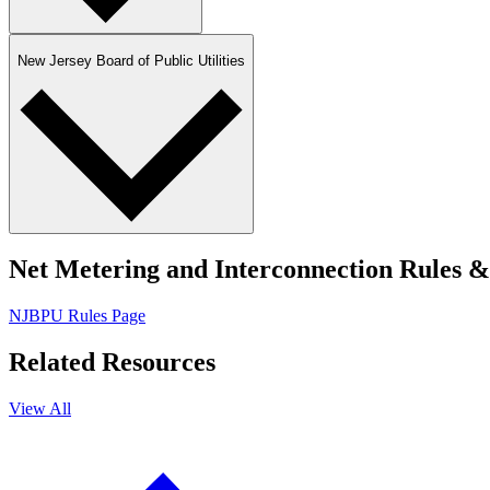
New Jersey Board of Public Utilities​​​​‌ ‍ ​‍​‍‌‍ ‌ ​‍‌‍‍‌‌‍‌ ‌‍‍‌‌‍ ‍​‍​‍​ ‍‍​‍​‍‌ ​ ‌‍​‌‌‍ ‍‌‍‍‌‌ ‌​‌ ‍‌​‍ ‍‌‍‍‌‌‍ ​‍​‍​‍ ​​‍​‍‌‍‍​‌ ​‍‌‍‌‌‌‍‌‍​‍​‍​ ‍‍​‍​‍‌‍‍​‌ ‌​‌ ‌​‌ ​​​ ‍‍​‍ ​‍ ‌‍ ​‌‍ ‌‍​ ‌‍​‌‌‍ ​‌‍‍​‌‍ ‌ ​ ‌ ‌​​ ‍‍​ ​ ​ ​ ​ ​ ​ ​ ​‍ ‌‍‍‌‌‍ ‍‌ ‌​‌‍‌‌‌‍ ‍‌ ‌​​‍ ‌‍‌‌‌‍‌​‌‍‍‌‌ ‌​​‍ ‌‍ ‌‌‍ ‌‍‌​‌‍‌‌​ ‌‌ ​​‌ ​‍‌‍‌‌‌ ​ ‌‍‌‌‌‍ ‍‌ ‌​‌‍​‌‌ ‌​‌‍‍‌‌‍ ‌‍ ‍​ ‍ ‌‍‍‌‌‍‌​​ ‌​ ‌​‌‍​ ​ ​‍​ ‌‍​ ‌‍​ ​‍‌‍​ ​ ‍​​‍ ‌​ ‍​​ ​‍​ ‍​​ ​ ​‍ ‌​ ‌​​ ‌​‌‍​ ​ ​‌​‍ ‌‌‍​‍​ ​​​ ‌ ‌‍‌‍​‍ ‌‌‍​‍‌‍​‍​ ‌​​ ‌​​ ​‍‌‍‌​​ ‌​‌‍​ ​ ‌‍​ ​‌​ ‍‌​ ‍​​ ‍ ‌ ‌​‌ ‍‌‌ ​​‌‍‌‌​ ‌‌ ​‍‌‍‌‌‌ ​ ‌‍ ‌ ‌‌‌ ​‍‌‍​ ‌‍‌‌​ ‍ ‌ ​​‌‍​‌‌ ‌​‌‍‍​​ ‌‌ ​ ‌‍‌‌‌‍​ ‌ ‌​‌‍‍‌‌‍ ‌‍ ‍‌ ​ ​‍‌‌​ ‌‌‌​​‍‌‌ ‌‍‍ ‌‍‌‌‌ ‍‌​‍‌‌​ ​ ‌​‌​​‍‌‌​ ​ ‌​‌​​‍‌‌​ ​‍​ ​‍​ ​‍​ ​‌​ ‌ ​ ​‍‌‍‌​​ ‌​​ ​‌‌‍​‍​ ​ ‌‍​‌‌‍‌‍‌‍‌‌​‍‌‌​ ​‍​ ​‍​‍‌‌​ ‌‌‌​‌​​‍ ‍‌‍​ ‌‍ ‌‍ ‍‌ ‌​‌‍‌‌‌‍ ‍‌ ‌​​‍‌‌​ ‌‌‌​​‍‌‌ ‌‍‍ ‌‍‌‌‌ ‍‌​‍‌‌​ ​ ‌​‌​​‍‌‌​ ​ ‌​‌​​‍‌‌​ ​‍​ ​‍​ ‍​​ ‍‌​ ‌ ‌‍‌‌​ ​‌‌‍‌​​ ​ ‌‍‌​‌‍​ ​ ‌ ‌‍​‍​ ‍​​‍‌‌​ ​‍​ ​‍​‍‌‌​ ‌‌‌​‌​​‍ ‍‌‍‍‌‌ ‌​‌‍‌‌‌‍ ‌‌ ​ ​‍‌‌​ ‌‌‌​​‍‌‌ ‌‍‍ ‌‍‌‌‌ ‍‌​‍‌‌​ ​ ‌​‌​​‍‌‌​ ​ ‌​‌​​‍‌‌​ ​‍​ ​‍​ ​‍​ ‌ ​ ​​​ ‍​‌‍​‍​ ‍‌​ ​‌‌‍​ ‌‍‌​‌‍‌​‌‍‌‌​ ‍‌​‍‌‌​ ​‍​ ​‍​‍‌‌​ ‌‌‌​‌​​‍ ‍‌‍‍​‌‍‌‌‌‍​‌‌‍‌​‌‍‍‌‌‍ ‍‌‍‌ ​ ‌‍​‍‌‍​‌‌ ​ ‌‍‌‌‌‌‌‌‌ ​‍‌‍ ​​ ‌‌‍‍​‌ ‌​‌ ‌​‌ ​​​‍‌‌​ ​ ‌​​‌​‍‌‌​ ​‍‌​‌‍​‍‌‌​ ​‍‌​‌‍‌‍ ​‌‍ ‌‍​ ‌‍​‌‌‍ ​‌‍‍​‌‍ ‌ ​ ‌ ‌​​‍‌‌​ ​ ‌​​‌​ ​ ​ ​ ​ ​ ​ ​ ​‍‌‍‌‍‍‌‌‍‌​​ ‌​ ‌​‌‍​ ​ ​‍​ ‌‍​ ‌‍​ ​‍‌‍​ ​ ‍​​‍ ‌​ ‍​​ ​‍​ ‍​​ ​ ​‍ ‌​ ‌​​ ‌​‌‍​ ​ ​‌​‍ ‌‌‍​‍​ ​​​ ‌ ‌‍‌‍​‍ ‌‌‍​‍‌‍​‍​ ‌​​ ‌​​ ​‍‌‍‌​​ ‌​‌‍​ ​ ‌‍​ ​‌​ ‍‌​ ‍​​‍‌‍‌ ‌​‌ ‍‌‌ ​​‌‍‌‌​ ‌‌ ​‍‌‍‌‌‌ ​ ‌‍ ‌ ‌‌‌ ​‍‌‍​ ‌‍‌‌​‍‌‍‌ ​​‌‍​‌‌ ‌​‌‍‍​​ ‌‌ ​ ‌‍‌‌‌‍​ ‌ ‌​‌‍‍‌‌‍ ‌‍ ‍‌ ​ ​‍‌‌​ ‌‌‌​​‍‌‌ ‌‍‍ ‌‍‌‌‌ ‍‌​‍‌‌​ ​ ‌​‌​​‍‌‌​ ​ ‌​‌​​‍‌‌​ ​‍​ ​‍​ ​‍​ ​‌​ ‌ ​ ​‍‌‍‌​​ ‌​​ ​‌‌‍​‍​ ​ ‌‍​‌‌‍‌‍‌‍‌‌​‍‌‌​ ​‍​ ​‍​‍‌‌​ ‌‌‌​‌​​‍ ‍‌‍​ ‌‍ ‌‍ ‍‌ ‌​‌‍‌‌‌‍ ‍‌ ‌​​‍‌‌​ ‌‌‌​​‍‌‌ ‌‍‍ ‌‍‌‌‌ ‍‌​‍‌‌​ ​ ‌​‌​​‍‌‌​ ​ ‌​‌​​‍‌‌​ ​‍​ ​‍​ ‍​​ ‍‌​ ‌ ‌‍‌‌​ ​‌‌‍‌​​ ​ ‌‍‌​‌‍​ ​ ‌ ‌‍​‍​ ‍​​‍‌‌​ ​‍​ ​‍​‍‌‌​ ‌‌‌​‌​​‍ ‍‌‍‍‌‌ ‌​‌‍‌‌‌‍ ‌‌ ​ ​‍‌‌​ ‌‌‌​​‍‌‌ ‌‍‍ ‌‍‌‌‌ ‍‌​‍‌‌​ ​ ‌​‌​​‍‌‌​ ​ ‌​‌​​‍‌‌​ ​‍​ ​‍​ ​‍​ ‌ ​ ​​​ ‍​‌‍​‍​ ‍‌​ ​‌‌‍​ ‌‍‌​‌‍‌​‌‍‌‌​ ‍‌​‍‌‌​ ​‍​ ​‍​‍‌‌​ ‌‌‌​‌​​‍ ‍‌‍‍​‌‍‌‌‌‍​‌‌‍‌​‌‍‍‌‌‍ ‍‌‍‌ ​‍‌‍‌ ​​‌‍‌‌‌ ​‍‌ ​ ‌ ​​‌‍‌‌‌‍​ ‌ ‌​‌‍‍‌‌ ‌‍‌‍‌‌​ ‌‌ ​​‌ ‌‌‌‍​‍‌‍ ​‌‍‍‌‌ ​ ‌‍‍​‌‍‌‌‌‍‌​​‍​‍‌ ‌
Net Metering and Interconnection Rules & References​​​​‌ ‍ ​‍​‍‌‍ ‌ ​‍‌‍‍‌‌‍‌ ‌‍‍‌‌‍ ‍​‍​‍​ ‍‍​‍​‍‌ ​ ‌‍​‌‌‍ ‍‌‍‍‌‌ ‌​‌ ‍‌​‍ ‍‌‍‍‌‌‍ ​‍​‍​‍ ​​‍​‍‌‍‍​‌ ​‍‌‍‌‌‌‍‌‍​‍​‍​ ‍‍​‍​‍‌‍‍​‌ ‌​‌ ‌​‌ ​​​ ‍‍​‍ ​‍ ‌‍ ​‌‍ ‌‍​ ‌‍​‌‌‍ ​‌‍‍​‌‍ ‌ ​ ‌ ‌​​ ‍‍​ ​ ​ ​ ​ ​ ​ ​ ​‍ ‌‍‍‌‌‍ ‍‌ ‌​‌‍‌‌‌‍ ‍‌ ‌​​‍ ‌‍‌‌‌‍‌​‌‍‍‌‌ ‌​​‍ ‌‍ ‌‌‍ ‌‍‌​‌‍‌‌​ ‌‌ ​​‌ ​‍‌‍‌‌‌ ​ ‌‍‌‌‌‍ ‍‌ ‌​‌‍​‌‌ ‌​‌‍‍‌‌‍ ‌‍ ‍​ ‍ ‌‍‍‌‌‍‌​​ ‌​ ‌​‌‍​ ​ ​‍​ ‌‍​ ‌‍​ ​‍‌‍​ ​ ‍​​‍ ‌​ ‍​​ ​‍​ ‍​​ ​ ​‍ ‌​ ‌​​ ‌​‌‍​ ​ ​‌​‍ ‌‌‍​‍​ ​​​ ‌ ‌‍‌‍​‍ ‌‌‍​‍‌‍​‍​ ‌​​ ‌​​ ​‍‌‍‌​​ ‌​‌‍​ ​ ‌‍​ ​‌​ ‍‌​ ‍​​ ‍ ‌ ‌​‌ ‍‌‌ ​​‌‍‌‌​ ‌‌ ​‍‌‍‌‌‌ ​ ‌‍ ‌ ‌‌‌ ​‍‌‍​ ‌‍‌‌​ ‍ ‌ ​​‌‍​‌‌ ‌​‌‍‍​​ ‌‌ ​ ‌‍‌‌‌‍​ ‌ ‌​‌‍‍‌‌‍ ‌‍ ‍‌ ​ ​‍‌‌​ ‌‌‌​​‍‌‌ ‌‍‍ ‌‍‌‌‌ ‍‌​‍‌‌​ ​ ‌​‌​​‍‌‌​ ​ ‌​‌​​‍‌‌​ ​‍​ ​‍‌‍​‌​ ‌‍​ ​‌​ ​​​ ‌​​ ​ ​ ​‌‌‍‌‌​ ​‍​ ‍‌‌‍‌‍​ ‌‍​‍‌‌​ ​‍​ ​‍​‍‌‌​ ‌‌‌​‌​​‍ ‍‌‍‍​‌‍‌‌‌‍​‌‌‍‌​‌‍‍‌‌‍ ‍‌‍‌ ​ ‌‍​‍‌‍​‌‌ ​ ‌‍‌‌‌‌‌‌‌ ​‍‌‍ ​​ ‌‌‍‍​‌ ‌​‌ ‌​‌ ​​​‍‌‌​ ​ ‌​​‌​‍‌‌​ ​‍‌​‌‍​‍‌‌​ ​‍‌​‌‍‌‍ ​‌‍ ‌‍​ ‌‍​‌‌‍ ​‌‍‍​‌‍ ‌ ​ ‌ ‌​​‍‌‌​ ​ ‌​​‌​ ​ ​ ​ ​ ​ ​ ​ ​‍‌‍‌‍‍‌‌‍‌​​ ‌​ ‌​‌‍​ ​ ​‍​ ‌‍​ ‌‍​ ​‍‌‍​ ​ ‍​​‍ ‌​ ‍​​ ​‍​ ‍​​ ​ ​‍ ‌​ ‌​​ ‌​‌‍​ ​ ​‌​‍ ‌‌‍​‍​ ​​​ ‌ ‌‍‌‍​‍ ‌‌‍​‍‌‍​‍​ ‌​​ ‌​​ ​‍‌‍‌​​ ‌​‌‍​ ​ ‌‍​ ​‌​ ‍‌​ ‍​​‍‌‍‌ ‌​‌ ‍‌‌ ​​‌‍‌‌​ ‌‌ ​‍‌‍‌‌‌ ​ ‌‍ ‌ ‌‌‌ ​‍‌‍​ ‌‍‌‌
NJBPU Rules Page​​​​‌ ‍ ​‍​‍‌‍ ‌ ​‍‌‍‍‌‌‍‌ ‌‍‍‌‌‍ ‍​‍​‍​ ‍‍​‍​‍‌ ​ ‌‍​‌‌‍ ‍‌‍‍‌‌ ‌​‌ ‍‌​‍ ‍‌‍‍‌‌‍ ​‍​‍​‍ ​​‍​‍‌‍‍​‌ ​‍‌‍‌‌‌‍‌‍​‍​‍​ ‍‍​‍​‍‌‍‍​‌ ‌​‌ ‌​‌ ​​​ ‍‍​‍ ​‍ ‌‍ ​‌‍ ‌‍​ ‌‍​‌‌‍ ​‌‍‍​‌‍ ‌ ​ ‌ ‌​​ ‍‍​ ​ ​ ​ ​ ​ ​ ​ ​‍ ‌‍‍‌‌‍ ‍‌ ‌​‌‍‌‌‌‍ ‍‌ ‌​​‍ ‌‍‌‌‌‍‌​‌‍‍‌‌ ‌​​‍ ‌‍ ‌‌‍ ‌‍‌​‌‍‌‌​ ‌‌ ​​‌ ​‍‌‍‌‌‌ ​ ‌‍‌‌‌‍ ‍‌ ‌​‌‍​‌‌ ‌​‌‍‍‌‌‍ ‌‍ ‍​ ‍ ‌‍‍‌‌‍‌​​ ‌​ ‌​‌‍​ ​ ​‍​ ‌‍​ ‌‍​ ​‍‌‍​ ​ ‍​​‍ ‌​ ‍​​ ​‍​ ‍​​ ​ ​‍ ‌​ ‌​​ ‌​‌‍​ ​ ​‌​‍ ‌‌‍​‍​ ​​​ ‌ ‌‍‌‍​‍ ‌‌‍​‍‌‍​‍​ ‌​​ ‌​​ ​‍‌‍‌​​ ‌​‌‍​ ​ ‌‍​ ​‌​ ‍‌​ ‍​​ ‍ ‌ ‌​‌ ‍‌‌ ​​‌‍‌‌​ ‌‌ ​‍‌‍‌‌‌ ​ ‌‍ ‌ ‌‌‌ ​‍‌‍​ ‌‍‌‌​ ‍ ‌ ​​‌‍​‌‌ ‌​‌‍‍​​ ‌‌ ​ ‌‍‌‌‌‍​ ‌ ‌​‌‍‍‌‌‍ ‌‍ ‍‌ ​ ​‍‌‌​ ‌‌‌​​‍‌‌ ‌‍‍ ‌‍‌‌‌ ‍‌​‍‌‌​ ​ ‌​‌​​‍‌‌​ ​ ‌​‌​​‍‌‌​ ​‍​ ​‍‌‍​‌​ ‌‍​ ​‌​ ​​​ ‌​​ ​ ​ ​‌‌‍‌‌​ ​‍​ ‍‌‌‍‌‍​ ‌‍​‍‌‌​ ​‍​ ​‍​‍‌‌​ ‌‌‌​‌​​‍ ‍‌‍​ ‌‍ ‌‍ ‍‌ ‌​‌‍‌‌‌‍ ‍‌ ‌​​‍‌‌​ ‌‌‌​​‍‌‌ ‌‍‍ ‌‍‌‌‌ ‍‌​‍‌‌​ ​ ‌​‌​​‍‌‌​ ​ ‌​‌​​‍‌‌​ ​‍​ ​‍​ ‍‌​ ‌‍‌‍​ ‌‍​‍‌‍​‍‌‍‌‍​ ​‍​ ​‍​ ​​‌‍​ ​ ‍​​ ‍​​‍‌‌​ ​‍​ ​‍​‍‌‌​ ‌‌‌​‌​​‍ ‍‌ ‌​‌‍‌‌‌ ‍​‌ ‌​​ ‌‍​‍‌‍​‌‌ ​ ‌‍‌‌‌‌‌‌‌ ​‍‌‍ ​​ ‌‌‍‍​‌ ‌​‌ ‌​‌ ​​​‍‌‌​ ​ ‌​​‌​‍‌‌​ ​‍‌​‌‍​‍‌‌​ ​‍‌​‌‍‌‍ ​‌‍ ‌‍​ ‌‍​‌‌‍ ​‌‍‍​‌‍ ‌ ​ ‌ ‌​​‍‌‌​ ​ ‌​​‌​ ​ ​ ​ ​ ​ ​ ​ ​‍‌‍‌‍‍‌‌‍‌​​ ‌​ ‌​‌‍​ ​ ​‍​ ‌‍​ ‌‍​ ​‍‌‍​ ​ ‍​​‍ ‌​ ‍​​ ​‍​ ‍​​ ​ ​‍ ‌​ ‌​​ ‌​‌‍​ ​ ​‌​‍ ‌‌‍​‍​ ​​​ ‌ ‌‍‌‍​‍ ‌‌‍​‍‌‍​‍​ ‌​​ ‌​​ ​‍‌‍‌​​ ‌​‌‍​ ​ ‌‍​ ​‌​ ‍‌​ ‍​​‍‌‍‌ ‌​‌ ‍‌‌ ​​‌‍‌‌​ ‌‌ ​‍‌‍‌‌‌ ​ ‌‍ ‌ ‌‌‌ ​‍‌‍​ ‌‍‌‌​‍‌‍‌ ​​‌‍​‌‌ ‌​‌‍‍​​ ‌‌ ​ ‌‍‌‌‌‍​ ‌ ‌​‌‍‍‌‌‍ ‌‍ ‍‌ ​ ​‍‌‌​ ‌‌‌​​‍‌‌ ‌‍‍ ‌‍‌‌‌ ‍‌​‍‌‌​ ​ ‌​‌​​‍‌‌​ ​ ‌​‌​​‍‌‌​ ​‍​ ​‍‌‍​‌​ ‌‍​ ​‌​ ​​​ ‌​​ ​ ​ ​‌‌‍‌‌​ ​‍​ ‍‌‌‍‌‍​ ‌‍​‍‌‌​ ​‍​ ​‍​‍‌‌​ ‌‌‌​‌​​‍ ‍‌‍​ ‌‍ ‌‍ ‍‌ ‌​‌‍‌‌‌‍ ‍‌ ‌​​‍‌‌​ ‌‌‌​​‍‌‌ ‌‍‍ ‌‍‌‌‌ ‍‌​‍‌‌​ ​ ‌​‌​​‍‌‌​ ​ ‌​‌​​‍‌‌​ ​‍​ ​‍​ ‍‌​ ‌‍‌‍​ ‌‍​‍‌‍​‍‌‍‌‍​ ​‍​ ​‍​ ​​‌‍​ ​ ‍​​ ‍​​‍‌‌​ ​‍​ ​‍​‍‌‌​ ‌‌‌​‌​​‍ ‍‌ ‌​‌‍‌‌‌ ‍​‌ ‌​​‍‌‍‌ ​​‌‍‌‌‌ ​‍‌ ​ ‌ ​​‌‍‌‌‌‍​ ‌ ‌​‌‍‍‌‌ ‌‍‌‍‌‌​ ‌‌ ​​‌ ‌‌‌‍​‍‌‍ ​‌‍‍‌‌ ​ ‌‍‍​‌‍‌‌‌‍‌​​‍​‍‌ ‌
Related Resources​​​​‌ ‍ ​‍​‍‌‍ ‌ ​‍‌‍‍‌‌‍‌ ‌‍‍‌‌‍ ‍​‍​‍​ ‍‍​‍​‍‌ ​ ‌‍​‌‌‍ ‍‌‍‍‌‌ ‌​‌ ‍‌​‍ ‍‌‍‍‌‌‍ ​‍​‍​‍ ​​‍​‍‌‍‍​‌ ​‍‌‍‌‌‌‍‌‍​‍​‍​ ‍‍​‍​‍‌‍‍​‌ ‌​‌ ‌​‌ ​​​ ‍‍​‍ ​‍ ‌‍ ​‌‍ ‌‍​ ‌‍​‌‌‍ ​‌‍‍​‌‍ ‌ ​ ‌ ‌​​ ‍‍​ ​ ​ ​ ​ ​ ​ ​ ​‍ ‌‍‍‌‌‍ ‍‌ ‌​‌‍‌‌‌‍ ‍‌ ‌​​‍ ‌‍‌‌‌‍‌​‌‍‍‌‌ ‌​​‍ ‌‍ ‌‌‍ ‌‍‌​‌‍‌‌​ ‌‌ ​​‌ ​‍‌‍‌‌‌ ​ ‌‍‌‌‌‍ ‍‌ ‌​‌‍​‌‌ ‌​‌‍‍‌‌‍ ‌‍ ‍​ ‍ ‌‍‍‌‌‍‌​​ ‌​ ‌​‌‍​ ​ ​‍​ ‌‍​ ‌‍​ ​‍‌‍​ ​ ‍​​‍ ‌​ ‍​​ ​‍​ ‍​​ ​ ​‍ ‌​ ‌​​ ‌​‌‍​ ​ ​‌​‍ ‌‌‍​‍​ ​​​ ‌ ‌‍‌‍​‍ ‌‌‍​‍‌‍​‍​ ‌​​ ‌​​ ​‍‌‍‌​​ ‌​‌‍​ ​ ‌‍​ ​‌​ ‍‌​ ‍​​ ‍ ‌ ‌​‌ ‍‌‌ ​​‌‍‌‌​ ‌‌ ​‍‌‍‌‌‌ ​ ‌‍ ‌ ‌‌‌ ​‍‌‍​ ‌‍‌‌​ ‍ ‌ ​​‌‍​‌‌ ‌​‌‍‍​​ ‌‌ ​‍‌‍‌‌‌‍ ​‌‍​‌‌ ‌​‌‍‌‌‌‍‌​‌‌​‍‌‍‌‌‌ ​ ‌‍ ‌ ‌‌‌ ​‍‌‍​ ‌‍‌‌‌ ​ ​‍ ‍‌‍‍​‌‍‌‌‌‍​‌‌‍‌​‌‍‍‌‌‍ ‍‌‍‌ ​ ‌‍​‍‌‍​‌‌ ​ ‌‍‌‌‌‌‌‌‌ ​‍‌‍ ​​ ‌‌‍‍​‌ ‌​‌ ‌​‌ ​​​‍‌‌​ ​ ‌​​‌​‍‌‌​ ​‍‌​‌‍​‍‌‌​ ​‍‌​‌‍‌‍ ​‌‍ ‌‍​ ‌‍​‌‌‍ ​‌‍‍​‌‍ ‌ ​ ‌ ‌​​‍‌‌​ ​ ‌​​‌​ ​ ​ ​ ​ ​ ​ ​ ​‍‌‍‌‍‍‌‌‍‌​​ ‌​ ‌​‌‍​ ​ ​‍​ ‌‍​ ‌‍​ ​‍‌‍​ ​ ‍​​‍ ‌​ ‍​​ ​‍​ ‍​​ ​ ​‍ ‌​ ‌​​ ‌​‌‍​ ​ ​‌​‍ ‌‌‍​‍​ ​​​ ‌ ‌‍‌‍​‍ ‌‌‍​‍‌‍​‍​ ‌​​ ‌​​ ​‍‌‍‌​​ ‌​‌‍​ ​ ‌‍​ ​‌​ ‍‌​ ‍​​‍‌‍‌ ‌​‌ ‍‌‌ ​​‌‍‌‌​ ‌‌ ​‍‌‍‌‌‌ ​ ‌‍ ‌ ‌‌‌ ​‍‌‍​ ‌‍‌‌​‍‌‍‌ ​​‌‍​‌‌ ‌​‌‍‍​​ ‌‌ ​‍‌‍‌‌‌‍ ​‌‍​‌‌ ‌​‌‍‌‌‌‍‌​‌‌​‍‌‍‌‌‌ ​ ‌‍ ‌ ‌‌‌ ​‍‌‍​ ‌‍‌‌‌ ​ ​‍ ‍‌‍‍​‌‍‌‌‌‍​‌‌‍‌​‌‍‍‌‌‍ ‍‌‍‌ ​‍‌‍‌ ​​‌‍‌‌‌ ​‍‌ ​ ‌ ​​‌‍‌‌‌‍​ ‌ ‌​‌‍‍‌‌ ‌‍‌‍‌‌​ ‌‌ ​​‌ ‌‌‌‍​‍‌‍ ​‌‍‍‌‌ ​ ‌‍‍​‌‍‌‌‌‍‌​​‍​‍‌ ‌
View All