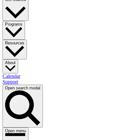
Programs​​​​‌ ‍ ​‍​‍‌‍ ‌ ​‍‌‍‍‌‌‍‌ ‌‍‍‌‌‍ ‍​‍​‍​ ‍‍​‍​‍‌ ​ ‌‍​‌‌‍ ‍‌‍‍‌‌ ‌​‌ ‍‌​‍ ‍‌‍‍‌‌‍ ​‍​‍​‍ ​​‍​‍‌‍‍​‌ ​‍‌‍‌‌‌‍‌‍​‍​‍​ ‍‍​‍​‍‌‍‍​‌ ‌​‌ ‌​‌ ​​​ ‍‍​‍ ​‍ ‌‍ ​‌‍ ‌‍​ ‌‍​‌‌‍ ​‌‍‍​‌‍ ‌ ​ ‌ ‌​​ ‍‍​ ​ ​ ​ ​ ​ ​ ​ ​‍ ‌‍‍‌‌‍ ‍‌ ‌​‌‍‌‌‌‍ ‍‌ ‌​​‍ ‌‍‌‌‌‍‌​‌‍‍‌‌ ‌​​‍ ‌‍ ‌‌‍ ‌‍‌​‌‍‌‌​ ‌‌ ​​‌ ​‍‌‍‌‌‌ ​ ‌‍‌‌‌‍ ‍‌ ‌​‌‍​‌‌ ‌​‌‍‍‌‌‍ ‌‍ ‍​ ‍ ‌‍‍‌‌‍‌​​ ‌‌ ​ ‌‍‍‌‌ ‌​‌‍‌‌‌​‍​‌‍‌‌‌‍​‌‌‍‌​‌‍‌‌‌ ​‍​ ‍ ‌ ‌​‌ ‍‌‌ ​​‌‍‌‌​ ‌‌‍‍​‌‍‌‌‌‍​‌‌‍‌​‌‍‌‌‌ ​‍​ ‍ ‌ ​​‌‍​‌‌ ‌​‌‍‍​​ ‌‌‍ ​‌‍‌‌‌‍‌‍‌ ‌​‌​ ‌‌‍‌‌‌‍ ‍‌ ‌‌‌ ​ ​‍‌‌​ ‌‌‌​​‍‌‌ ‌‍‍ ‌‍‌‌‌ ‍‌​‍‌‌​ ​ ‌​‌​​‍‌‌​ ​ ‌​‌​​‍‌‌​ ​‍​ ​‍​ ​ ‌‍‌​​ ‌​​ ​‌‌‍‌‌​ ‌​​ ​​​ ‌​‌‍‌‌‌‍‌​​ ​​​ ​​​‍‌‌​ ​‍​ ​‍​‍‌‌​ ‌‌‌​‌​​‍ ‍‌ ‌​‌‍‌‌‌ ‍​‌ ‌​​ ‌‍​‍‌‍​‌‌ ​ ‌‍‌‌‌‌‌‌‌ ​‍‌‍ ​​ ‌‌‍‍​‌ ‌​‌ ‌​‌ ​​​‍‌‌​ ​ ‌​​‌​‍‌‌​ ​‍‌​‌‍​‍‌‌​ ​‍‌​‌‍‌‍ ​‌‍ ‌‍​ ‌‍​‌‌‍ ​‌‍‍​‌‍ ‌ ​ ‌ ‌​​‍‌‌​ ​ ‌​​‌​ ​ ​ ​ ​ ​ ​ ​ ​‍‌‍‌‍‍‌‌‍‌​​ ‌‌ ​ ‌‍‍‌‌ ‌​‌‍‌‌‌​‍​‌‍‌‌‌‍​‌‌‍‌​‌‍‌‌‌ ​‍​‍‌‍‌ ‌​‌ ‍‌‌ ​​‌‍‌‌​ ‌‌‍‍​‌‍‌‌‌‍​‌‌‍‌​‌‍‌‌‌ ​‍​‍‌‍‌ ​​‌‍​‌‌ ‌​‌‍‍​​ ‌‌‍ ​‌‍‌‌‌‍‌‍‌ ‌​‌​ ‌‌‍‌‌‌‍ ‍‌ ‌‌‌ ​ ​‍‌‌​ ‌‌‌​​‍‌‌ ‌‍‍ ‌‍‌‌‌ ‍‌​‍‌‌​ ​ ‌​‌​​‍‌‌​ ​ ‌​‌​​‍‌‌​ ​‍​ ​‍​ ​ ‌‍‌​​ ‌​​ ​‌‌‍‌‌​ ‌​​ ​​​ ‌​‌‍‌‌‌‍‌​​ ​​​ ​​​‍‌‌​ ​‍​ ​‍​‍‌‌​ ‌‌‌​‌​​‍ ‍‌ ‌​‌‍‌‌‌ ‍​‌ ‌​​‍‌‍‌ ​​‌‍‌‌‌ ​‍‌ ​ ‌ ​​‌‍‌‌‌‍​ ‌ ‌​‌‍‍‌‌ ‌‍‌‍‌‌​ ‌‌ ​​‌ ‌‌‌‍​‍‌‍ ​‌‍‍‌‌ ​ ‌‍‍​‌‍‌‌‌‍‌​​‍​‍‌ ‌
Resources​​​​‌ ‍ ​‍​‍‌‍ ‌ ​‍‌‍‍‌‌‍‌ ‌‍‍‌‌‍ ‍​‍​‍​ ‍‍​‍​‍‌ ​ ‌‍​‌‌‍ ‍‌‍‍‌‌ ‌​‌ ‍‌​‍ ‍‌‍‍‌‌‍ ​‍​‍​‍ ​​‍​‍‌‍‍​‌ ​‍‌‍‌‌‌‍‌‍​‍​‍​ ‍‍​‍​‍‌‍‍​‌ ‌​‌ ‌​‌ ​​​ ‍‍​‍ ​‍ ‌‍ ​‌‍ ‌‍​ ‌‍​‌‌‍ ​‌‍‍​‌‍ ‌ ​ ‌ ‌​​ ‍‍​ ​ ​ ​ ​ ​ ​ ​ ​‍ ‌‍‍‌‌‍ ‍‌ ‌​‌‍‌‌‌‍ ‍‌ ‌​​‍ ‌‍‌‌‌‍‌​‌‍‍‌‌ ‌​​‍ ‌‍ ‌‌‍ ‌‍‌​‌‍‌‌​ ‌‌ ​​‌ ​‍‌‍‌‌‌ ​ ‌‍‌‌‌‍ ‍‌ ‌​‌‍​‌‌ ‌​‌‍‍‌‌‍ ‌‍ ‍​ ‍ ‌‍‍‌‌‍‌​​ ‌‌ ​ ‌‍‍‌‌ ‌​‌‍‌‌‌​‍​‌‍‌‌‌‍​‌‌‍‌​‌‍‌‌‌ ​‍​ ‍ ‌ ‌​‌ ‍‌‌ ​​‌‍‌‌​ ‌‌‍‍​‌‍‌‌‌‍​‌‌‍‌​‌‍‌‌‌ ​‍​ ‍ ‌ ​​‌‍​‌‌ ‌​‌‍‍​​ ‌‌‍ ​‌‍‌‌‌‍‌‍‌ ‌​‌​ ‌‌‍‌‌‌‍ ‍‌ ‌‌‌ ​ ​‍‌‌​ ‌‌‌​​‍‌‌ ‌‍‍ ‌‍‌‌‌ ‍‌​‍‌‌​ ​ ‌​‌​​‍‌‌​ ​ ‌​‌​​‍‌‌​ ​‍​ ​‍‌‍‌‍‌‍‌‍​ ‌​​ ‌‌‌‍‌‌​ ​ ‌‍‌‌‌‍​‌‌‍​ ​ ‍‌‌‍​ ​ ‍‌​‍‌‌​ ​‍​ ​‍​‍‌‌​ ‌‌‌​‌​​‍ ‍‌ ‌​‌‍‌‌‌ ‍​‌ ‌​​ ‌‍​‍‌‍​‌‌ ​ ‌‍‌‌‌‌‌‌‌ ​‍‌‍ ​​ ‌‌‍‍​‌ ‌​‌ ‌​‌ ​​​‍‌‌​ ​ ‌​​‌​‍‌‌​ ​‍‌​‌‍​‍‌‌​ ​‍‌​‌‍‌‍ ​‌‍ ‌‍​ ‌‍​‌‌‍ ​‌‍‍​‌‍ ‌ ​ ‌ ‌​​‍‌‌​ ​ ‌​​‌​ ​ ​ ​ ​ ​ ​ ​ ​‍‌‍‌‍‍‌‌‍‌​​ ‌‌ ​ ‌‍‍‌‌ ‌​‌‍‌‌‌​‍​‌‍‌‌‌‍​‌‌‍‌​‌‍‌‌‌ ​‍​‍‌‍‌ ‌​‌ ‍‌‌ ​​‌‍‌‌​ ‌‌‍‍​‌‍‌‌‌‍​‌‌‍‌​‌‍‌‌‌ ​‍​‍‌‍‌ ​​‌‍​‌‌ ‌​‌‍‍​​ ‌‌‍ ​‌‍‌‌‌‍‌‍‌ ‌​‌​ ‌‌‍‌‌‌‍ ‍‌ ‌‌‌ ​ ​‍‌‌​ ‌‌‌​​‍‌‌ ‌‍‍ ‌‍‌‌‌ ‍‌​‍‌‌​ ​ ‌​‌​​‍‌‌​ ​ ‌​‌​​‍‌‌​ ​‍​ ​‍‌‍‌‍‌‍‌‍​ ‌​​ ‌‌‌‍‌‌​ ​ ‌‍‌‌‌‍​‌‌‍​ ​ ‍‌‌‍​ ​ ‍‌​‍‌‌​ ​‍​ ​‍​‍‌‌​ ‌‌‌​‌​​‍ ‍‌ ‌​‌‍‌‌‌ ‍​‌ ‌​​‍‌‍‌ ​​‌‍‌‌‌ ​‍‌ ​ ‌ ​​‌‍‌‌‌‍​ ‌ ‌​‌‍‍‌‌ ‌‍‌‍‌‌​ ‌‌ ​​‌ ‌‌‌‍​‍‌‍ ​‌‍‍‌‌ ​ ‌‍‍​‌‍‌‌‌‍‌​​‍​‍‌ ‌
About​​​​‌ ‍ ​‍​‍‌‍ ‌ ​‍‌‍‍‌‌‍‌ ‌‍‍‌‌‍ ‍​‍​‍​ ‍‍​‍​‍‌ ​ ‌‍​‌‌‍ ‍‌‍‍‌‌ ‌​‌ ‍‌​‍ ‍‌‍‍‌‌‍ ​‍​‍​‍ ​​‍​‍‌‍‍​‌ ​‍‌‍‌‌‌‍‌‍​‍​‍​ ‍‍​‍​‍‌‍‍​‌ ‌​‌ ‌​‌ ​​​ ‍‍​‍ ​‍ ‌‍ ​‌‍ ‌‍​ ‌‍​‌‌‍ ​‌‍‍​‌‍ ‌ ​ ‌ ‌​​ ‍‍​ ​ ​ ​ ​ ​ ​ ​ ​‍ ‌‍‍‌‌‍ ‍‌ ‌​‌‍‌‌‌‍ ‍‌ ‌​​‍ ‌‍‌‌‌‍‌​‌‍‍‌‌ ‌​​‍ ‌‍ ‌‌‍ ‌‍‌​‌‍‌‌​ ‌‌ ​​‌ ​‍‌‍‌‌‌ ​ ‌‍‌‌‌‍ ‍‌ ‌​‌‍​‌‌ ‌​‌‍‍‌‌‍ ‌‍ ‍​ ‍ ‌‍‍‌‌‍‌​​ ‌‌ ​ ‌‍‍‌‌ ‌​‌‍‌‌‌​‍​‌‍‌‌‌‍​‌‌‍‌​‌‍‌‌‌ ​‍​ ‍ ‌ ‌​‌ ‍‌‌ ​​‌‍‌‌​ ‌‌‍‍​‌‍‌‌‌‍​‌‌‍‌​‌‍‌‌‌ ​‍​ ‍ ‌ ​​‌‍​‌‌ ‌​‌‍‍​​ ‌‌ ​‍‌‍‍‌‌‍‌ ‌‍‍​‌ ‌​‌​ ‌‌‍‌‌‌‍ ‍‌ ‌‌‌ ​ ​‍‌‌​ ‌‌‌​​‍‌‌ ‌‍‍ ‌‍‌‌‌ ‍‌​‍‌‌​ ​ ‌​‌​​‍‌‌​ ​ ‌​‌​​‍‌‌​ ​‍​ ​‍​ ​‌​ ‌​​ ​ ‌‍​ ​ ‌‍‌‍​ ​ ‌ ​ ‌ ‌‍​‌‌‍‌‍​ ‌‍‌‍‌​​‍‌‌​ ​‍​ ​‍​‍‌‌​ ‌‌‌​‌​​‍ ‍‌ ‌​‌‍‌‌‌ ‍​‌ ‌​​ ‌‍​‍‌‍​‌‌ ​ ‌‍‌‌‌‌‌‌‌ ​‍‌‍ ​​ ‌‌‍‍​‌ ‌​‌ ‌​‌ ​​​‍‌‌​ ​ ‌​​‌​‍‌‌​ ​‍‌​‌‍​‍‌‌​ ​‍‌​‌‍‌‍ ​‌‍ ‌‍​ ‌‍​‌‌‍ ​‌‍‍​‌‍ ‌ ​ ‌ ‌​​‍‌‌​ ​ ‌​​‌​ ​ ​ ​ ​ ​ ​ ​ ​‍‌‍‌‍‍‌‌‍‌​​ ‌‌ ​ ‌‍‍‌‌ ‌​‌‍‌‌‌​‍​‌‍‌‌‌‍​‌‌‍‌​‌‍‌‌‌ ​‍​‍‌‍‌ ‌​‌ ‍‌‌ ​​‌‍‌‌​ ‌‌‍‍​‌‍‌‌‌‍​‌‌‍‌​‌‍‌‌‌ ​‍​‍‌‍‌ ​​‌‍​‌‌ ‌​‌‍‍​​ ‌‌ ​‍‌‍‍‌‌‍‌ ‌‍‍​‌ ‌​‌​ ‌‌‍‌‌‌‍ ‍‌ ‌‌‌ ​ ​‍‌‌​ ‌‌‌​​‍‌‌ ‌‍‍ ‌‍‌‌‌ ‍‌​‍‌‌​ ​ ‌​‌​​‍‌‌​ ​ ‌​‌​​‍‌‌​ ​‍​ ​‍​ ​‌​ ‌​​ ​ ‌‍​ ​ ‌‍‌‍​ ​ ‌ ​ ‌ ‌‍​‌‌‍‌‍​ ‌‍‌‍‌​​‍‌‌​ ​‍​ ​‍​‍‌‌​ ‌‌‌​‌​​‍ ‍‌ ‌​‌‍‌‌‌ ‍​‌ ‌​​‍‌‍‌ ​​‌‍‌‌‌ ​‍‌ ​ ‌ ​​‌‍‌‌‌‍​ ‌ ‌​‌‍‍‌‌ ‌‍‌‍‌‌​ ‌‌ ​​‌ ‌‌‌‍​‍‌‍ ​‌‍‍‌‌ ​ ‌‍‍​‌‍‌‌‌‍‌​​‍​‍‌ ‌
Calendar​​​​‌ ‍ ​‍​‍‌‍ ‌ ​‍‌‍‍‌‌‍‌ ‌‍‍‌‌‍ ‍​‍​‍​ ‍‍​‍​‍‌ ​ ‌‍​‌‌‍ ‍‌‍‍‌‌ ‌​‌ ‍‌​‍ ‍‌‍‍‌‌‍ ​‍​‍​‍ ​​‍​‍‌‍‍​‌ ​‍‌‍‌‌‌‍‌‍​‍​‍​ ‍‍​‍​‍‌‍‍​‌ ‌​‌ ‌​‌ ​​​ ‍‍​‍ ​‍ ‌‍ ​‌‍ ‌‍​ ‌‍​‌‌‍ ​‌‍‍​‌‍ ‌ ​ ‌ ‌​​ ‍‍​ ​ ​ ​ ​ ​ ​ ​ ​‍ ‌‍‍‌‌‍ ‍‌ ‌​‌‍‌‌‌‍ ‍‌ ‌​​‍ ‌‍‌‌‌‍‌​‌‍‍‌‌ ‌​​‍ ‌‍ ‌‌‍ ‌‍‌​‌‍‌‌​ ‌‌ ​​‌ ​‍‌‍‌‌‌ ​ ‌‍‌‌‌‍ ‍‌ ‌​‌‍​‌‌ ‌​‌‍‍‌‌‍ ‌‍ ‍​ ‍ ‌‍‍‌‌‍‌​​ ‌‌ ​ ‌‍‍‌‌ ‌​‌‍‌‌‌​‍​‌‍‌‌‌‍​‌‌‍‌​‌‍‌‌‌ ​‍​ ‍ ‌ ‌​‌ ‍‌‌ ​​‌‍‌‌​ ‌‌‍‍​‌‍‌‌‌‍​‌‌‍‌​‌‍‌‌‌ ​‍​ ‍ ‌ ​​‌‍​‌‌ ‌​‌‍‍​​ ‌‌ ​‍‌‍‍‌‌‍‌ ‌‍‍​‌ ‌​‌​ ‌‌‍‌‌‌‍ ‍‌ ‌‌‌ ​ ​‍‌‌​ ‌‌‌​​‍‌‌ ‌‍‍ ‌‍‌‌‌ ‍‌​‍‌‌​ ​ ‌​‌​​‍‌‌​ ​ ‌​‌​​‍‌‌​ ​‍​ ​‍​ ‍​​ ​‌​ ​‍​ ‌ ​ ​​​ ​‍​ ​‍‌‍‌‍​ ‌​​ ‍​​ ​‍​ ​​​‍‌‌​ ​‍​ ​‍​‍‌‌​ ‌‌‌​‌​​‍ ‍‌ ‌​‌‍‌‌‌ ‍​‌ ‌​​ ‌‍​‍‌‍​‌‌ ​ ‌‍‌‌‌‌‌‌‌ ​‍‌‍ ​​ ‌‌‍‍​‌ ‌​‌ ‌​‌ ​​​‍‌‌​ ​ ‌​​‌​‍‌‌​ ​‍‌​‌‍​‍‌‌​ ​‍‌​‌‍‌‍ ​‌‍ ‌‍​ ‌‍​‌‌‍ ​‌‍‍​‌‍ ‌ ​ ‌ ‌​​‍‌‌​ ​ ‌​​‌​ ​ ​ ​ ​ ​ ​ ​ ​‍‌‍‌‍‍‌‌‍‌​​ ‌‌ ​ ‌‍‍‌‌ ‌​‌‍‌‌‌​‍​‌‍‌‌‌‍​‌‌‍‌​‌‍‌‌‌ ​‍​‍‌‍‌ ‌​‌ ‍‌‌ ​​‌‍‌‌​ ‌‌‍‍​‌‍‌‌‌‍​‌‌‍‌​‌‍‌‌‌ ​‍​‍‌‍‌ ​​‌‍​‌‌ ‌​‌‍‍​​ ‌‌ ​‍‌‍‍‌‌‍‌ ‌‍‍​‌ ‌​‌​ ‌‌‍‌‌‌‍ ‍‌ ‌‌‌ ​ ​‍‌‌​ ‌‌‌​​‍‌‌ ‌‍‍ ‌‍‌‌‌ ‍‌​‍‌‌​ ​ ‌​‌​​‍‌‌​ ​ ‌​‌​​‍‌‌​ ​‍​ ​‍​ ‍​​ ​‌​ ​‍​ ‌ ​ ​​​ ​‍​ ​‍‌‍‌‍​ ‌​​ ‍​​ ​‍​ ​​​‍‌‌​ ​‍​ ​‍​‍‌‌​ ‌‌‌​‌​​‍ ‍‌ ‌​‌‍‌‌‌ ‍​‌ ‌​​‍‌‍‌ ​​‌‍‌‌‌ ​‍‌ ​ ‌ ​​‌‍‌‌‌‍​ ‌ ‌​‌‍‍‌‌ ‌‍‌‍‌‌​ ‌‌ ​​‌ ‌‌‌‍​‍‌‍ ​‌‍‍‌‌ ​ ‌‍‍​‌‍‌‌‌‍‌​​‍​‍‌ ‌
Support​​​​‌ ‍ ​‍​‍‌‍ ‌ ​‍‌‍‍‌‌‍‌ ‌‍‍‌‌‍ ‍​‍​‍​ ‍‍​‍​‍‌ ​ ‌‍​‌‌‍ ‍‌‍‍‌‌ ‌​‌ ‍‌​‍ ‍‌‍‍‌‌‍ ​‍​‍​‍ ​​‍​‍‌‍‍​‌ ​‍‌‍‌‌‌‍‌‍​‍​‍​ ‍‍​‍​‍‌‍‍​‌ ‌​‌ ‌​‌ ​​​ ‍‍​‍ ​‍ ‌‍ ​‌‍ ‌‍​ ‌‍​‌‌‍ ​‌‍‍​‌‍ ‌ ​ ‌ ‌​​ ‍‍​ ​ ​ ​ ​ ​ ​ ​ ​‍ ‌‍‍‌‌‍ ‍‌ ‌​‌‍‌‌‌‍ ‍‌ ‌​​‍ ‌‍‌‌‌‍‌​‌‍‍‌‌ ‌​​‍ ‌‍ ‌‌‍ ‌‍‌​‌‍‌‌​ ‌‌ ​​‌ ​‍‌‍‌‌‌ ​ ‌‍‌‌‌‍ ‍‌ ‌​‌‍​‌‌ ‌​‌‍‍‌‌‍ ‌‍ ‍​ ‍ ‌‍‍‌‌‍‌​​ ‌‌ ​ ‌‍‍‌‌ ‌​‌‍‌‌‌​‍​‌‍‌‌‌‍​‌‌‍‌​‌‍‌‌‌ ​‍​ ‍ ‌ ‌​‌ ‍‌‌ ​​‌‍‌‌​ ‌‌‍‍​‌‍‌‌‌‍​‌‌‍‌​‌‍‌‌‌ ​‍​ ‍ ‌ ​​‌‍​‌‌ ‌​‌‍‍​​ ‌‌ ​‍‌‍‍‌‌‍‌ ‌‍‍​‌ ‌​‌​ ‌‌‍‌‌‌‍ ‍‌ ‌‌‌ ​ ​‍‌‌​ ‌‌‌​​‍‌‌ ‌‍‍ ‌‍‌‌‌ ‍‌​‍‌‌​ ​ ‌​‌​​‍‌‌​ ​ ‌​‌​​‍‌‌​ ​‍​ ​‍​ ‍​​ ​‍​ ‌ ‌‍‌‌​ ​‌‌‍​‍‌‍‌​​ ‍‌​ ‌​‌‍​ ​ ‌ ​ ‌ ​‍‌‌​ ​‍​ ​‍​‍‌‌​ ‌‌‌​‌​​‍ ‍‌ ‌​‌‍‌‌‌ ‍​‌ ‌​​ ‌‍​‍‌‍​‌‌ ​ ‌‍‌‌‌‌‌‌‌ ​‍‌‍ ​​ ‌‌‍‍​‌ ‌​‌ ‌​‌ ​​​‍‌‌​ ​ ‌​​‌​‍‌‌​ ​‍‌​‌‍​‍‌‌​ ​‍‌​‌‍‌‍ ​‌‍ ‌‍​ ‌‍​‌‌‍ ​‌‍‍​‌‍ ‌ ​ ‌ ‌​​‍‌‌​ ​ ‌​​‌​ ​ ​ ​ ​ ​ ​ ​ ​‍‌‍‌‍‍‌‌‍‌​​ ‌‌ ​ ‌‍‍‌‌ ‌​‌‍‌‌‌​‍​‌‍‌‌‌‍​‌‌‍‌​‌‍‌‌‌ ​‍​‍‌‍‌ ‌​‌ ‍‌‌ ​​‌‍‌‌​ ‌‌‍‍​‌‍‌‌‌‍​‌‌‍‌​‌‍‌‌‌ ​‍​‍‌‍‌ ​​‌‍​‌‌ ‌​‌‍‍​​ ‌‌ ​‍‌‍‍‌‌‍‌ ‌‍‍​‌ ‌​‌​ ‌‌‍‌‌‌‍ ‍‌ ‌‌‌ ​ ​‍‌‌​ ‌‌‌​​‍‌‌ ‌‍‍ ‌‍‌‌‌ ‍‌​‍‌‌​ ​ ‌​‌​​‍‌‌​ ​ ‌​‌​​‍‌‌​ ​‍​ ​‍​ ‍​​ ​‍​ ‌ ‌‍‌‌​ ​‌‌‍​‍‌‍‌​​ ‍‌​ ‌​‌‍​ ​ ‌ ​ ‌ ​‍‌‌​ ​‍​ ​‍​‍‌‌​ ‌‌‌​‌​​‍ ‍‌ ‌​‌‍‌‌‌ ‍​‌ ‌​​‍‌‍‌ ​​‌‍‌‌‌ ​‍‌ ​ ‌ ​​‌‍‌‌‌‍​ ‌ ‌​‌‍‍‌‌ ‌‍‌‍‌‌​ ‌‌ ​​‌ ‌‌‌‍​‍‌‍ ​‌‍‍‌‌ ​ ‌‍‍​‌‍‌‌‌‍‌​​‍​‍‌ ‌
Open search modal
Open menu