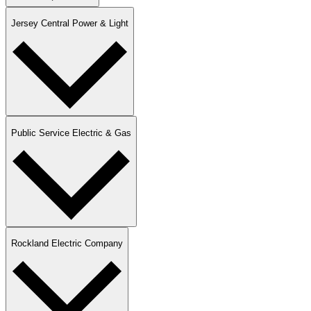
Jersey Central Power & Light​​​​‌ ‍ ​‍​‍‌‍ ‌ ​‍‌‍‍‌‌‍‌ ‌‍‍‌‌‍ ‍​‍​‍​ ‍‍​‍​‍‌ ​ ‌‍​‌‌‍ ‍‌‍‍‌‌ ‌​‌ ‍‌​‍ ‍‌‍‍‌‌‍ ​‍​‍​‍ ​​‍​‍‌‍‍​‌ ​‍‌‍‌‌‌‍‌‍​‍​‍​ ‍‍​‍​‍‌‍‍​‌ ‌​‌ ‌​‌ ​​​ ‍‍​‍ ​‍ ‌‍ ​‌‍ ‌‍​ ‌‍​‌‌‍ ​‌‍‍​‌‍ ‌ ​ ‌ ‌​​ ‍‍​ ​ ​ ​ ​ ​ ​ ​ ​‍ ‌‍‍‌‌‍ ‍‌ ‌​‌‍‌‌‌‍ ‍‌ ‌​​‍ ‌‍‌‌‌‍‌​‌‍‍‌‌ ‌​​‍ ‌‍ ‌‌‍ ‌‍‌​‌‍‌‌​ ‌‌ ​​‌ ​‍‌‍‌‌‌ ​ ‌‍‌‌‌‍ ‍‌ ‌​‌‍​‌‌ ‌​‌‍‍‌‌‍ ‌‍ ‍​ ‍ ‌‍‍‌‌‍‌​​ ‌​ ‌​‌‍​ ​ ​‍​ ‌‍​ ‌‍​ ​‍‌‍​ ​ ‍​​‍ ‌​ ‍​​ ​‍​ ‍​​ ​ ​‍ ‌​ ‌​​ ‌​‌‍​ ​ ​‌​‍ ‌‌‍​‍​ ​​​ ‌ ‌‍‌‍​‍ ‌‌‍​‍‌‍​‍​ ‌​​ ‌​​ ​‍‌‍‌​​ ‌​‌‍​ ​ ‌‍​ ​‌​ ‍‌​ ‍​​ ‍ ‌ ‌​‌ ‍‌‌ ​​‌‍‌‌​ ‌‌ ​‍‌‍‌‌‌ ​ ‌‍ ‌ ‌‌‌ ​‍‌‍​ ‌‍‌‌​ ‍ ‌ ​​‌‍​‌‌ ‌​‌‍‍​​ ‌‌ ​ ‌‍‌‌‌‍​ ‌ ‌​‌‍‍‌‌‍ ‌‍ ‍‌ ​ ​‍‌‌​ ‌‌‌​​‍‌‌ ‌‍‍ ‌‍‌‌‌ ‍‌​‍‌‌​ ​ ‌​‌​​‍‌‌​ ​ ‌​‌​​‍‌‌​ ​‍​ ​‍​ ​‍​ ​‌​ ‌ ​ ​‍‌‍‌​​ ‌​​ ​‌‌‍​‍​ ​ ‌‍​‌‌‍‌‍‌‍‌‌​‍‌‌​ ​‍​ ​‍​‍‌‌​ ‌‌‌​‌​​‍ ‍‌‍​ ‌‍ ‌‍ ‍‌ ‌​‌‍‌‌‌‍ ‍‌ ‌​​‍‌‌​ ‌‌‌​​‍‌‌ ‌‍‍ ‌‍‌‌‌ ‍‌​‍‌‌​ ​ ‌​‌​​‍‌‌​ ​ ‌​‌​​‍‌‌​ ​‍​ ​‍​ ‍​​ ‍‌​ ‌ ‌‍‌‌​ ​‌‌‍‌​​ ​ ‌‍‌​‌‍​ ​ ‌ ‌‍​‍​ ‍​​‍‌‌​ ​‍​ ​‍​‍‌‌​ ‌‌‌​‌​​‍ ‍‌‍‍‌‌ ‌​‌‍‌‌‌‍ ‌‌ ​ ​‍‌‌​ ‌‌‌​​‍‌‌ ‌‍‍ ‌‍‌‌‌ ‍‌​‍‌‌​ ​ ‌​‌​​‍‌‌​ ​ ‌​‌​​‍‌‌​ ​‍​ ​‍​ ‌‍​ ​ ​ ‌‍‌‍‌‌‌‍‌‍​ ‌‍‌‍​‍​ ‍​​ ​‌​ ‍‌‌‍​‍‌‍​‍​‍‌‌​ ​‍​ ​‍​‍‌‌​ ‌‌‌​‌​​‍ ‍‌‍‍​‌‍‌‌‌‍​‌‌‍‌​‌‍‍‌‌‍ ‍‌‍‌ ​ ‌‍​‍‌‍​‌‌ ​ ‌‍‌‌‌‌‌‌‌ ​‍‌‍ ​​ ‌‌‍‍​‌ ‌​‌ ‌​‌ ​​​‍‌‌​ ​ ‌​​‌​‍‌‌​ ​‍‌​‌‍​‍‌‌​ ​‍‌​‌‍‌‍ ​‌‍ ‌‍​ ‌‍​‌‌‍ ​‌‍‍​‌‍ ‌ ​ ‌ ‌​​‍‌‌​ ​ ‌​​‌​ ​ ​ ​ ​ ​ ​ ​ ​‍‌‍‌‍‍‌‌‍‌​​ ‌​ ‌​‌‍​ ​ ​‍​ ‌‍​ ‌‍​ ​‍‌‍​ ​ ‍​​‍ ‌​ ‍​​ ​‍​ ‍​​ ​ ​‍ ‌​ ‌​​ ‌​‌‍​ ​ ​‌​‍ ‌‌‍​‍​ ​​​ ‌ ‌‍‌‍​‍ ‌‌‍​‍‌‍​‍​ ‌​​ ‌​​ ​‍‌‍‌​​ ‌​‌‍​ ​ ‌‍​ ​‌​ ‍‌​ ‍​​‍‌‍‌ ‌​‌ ‍‌‌ ​​‌‍‌‌​ ‌‌ ​‍‌‍‌‌‌ ​ ‌‍ ‌ ‌‌‌ ​‍‌‍​ ‌‍‌‌​‍‌‍‌ ​​‌‍​‌‌ ‌​‌‍‍​​ ‌‌ ​ ‌‍‌‌‌‍​ ‌ ‌​‌‍‍‌‌‍ ‌‍ ‍‌ ​ ​‍‌‌​ ‌‌‌​​‍‌‌ ‌‍‍ ‌‍‌‌‌ ‍‌​‍‌‌​ ​ ‌​‌​​‍‌‌​ ​ ‌​‌​​‍‌‌​ ​‍​ ​‍​ ​‍​ ​‌​ ‌ ​ ​‍‌‍‌​​ ‌​​ ​‌‌‍​‍​ ​ ‌‍​‌‌‍‌‍‌‍‌‌​‍‌‌​ ​‍​ ​‍​‍‌‌​ ‌‌‌​‌​​‍ ‍‌‍​ ‌‍ ‌‍ ‍‌ ‌​‌‍‌‌‌‍ ‍‌ ‌​​‍‌‌​ ‌‌‌​​‍‌‌ ‌‍‍ ‌‍‌‌‌ ‍‌​‍‌‌​ ​ ‌​‌​​‍‌‌​ ​ ‌​‌​​‍‌‌​ ​‍​ ​‍​ ‍​​ ‍‌​ ‌ ‌‍‌‌​ ​‌‌‍‌​​ ​ ‌‍‌​‌‍​ ​ ‌ ‌‍​‍​ ‍​​‍‌‌​ ​‍​ ​‍​‍‌‌​ ‌‌‌​‌​​‍ ‍‌‍‍‌‌ ‌​‌‍‌‌‌‍ ‌‌ ​ ​‍‌‌​ ‌‌‌​​‍‌‌ ‌‍‍ ‌‍‌‌‌ ‍‌​‍‌‌​ ​ ‌​‌​​‍‌‌​ ​ ‌​‌​​‍‌‌​ ​‍​ ​‍​ ‌‍​ ​ ​ ‌‍‌‍‌‌‌‍‌‍​ ‌‍‌‍​‍​ ‍​​ ​‌​ ‍‌‌‍​‍‌‍​‍​‍‌‌​ ​‍​ ​‍​‍‌‌​ ‌‌‌​‌​​‍ ‍‌‍‍​‌‍‌‌‌‍​‌‌‍‌​‌‍‍‌‌‍ ‍‌‍‌ ​‍‌‍‌ ​​‌‍‌‌‌ ​‍‌ ​ ‌ ​​‌‍‌‌‌‍​ ‌ ‌​‌‍‍‌‌ ‌‍‌‍‌‌​ ‌‌ ​​‌ ‌‌‌‍​‍‌‍ ​‌‍‍‌‌ ​ ‌‍‍​‌‍‌‌‌‍‌​​‍​‍‌ ‌
Public Service Electric & Gas​​​​‌ ‍ ​‍​‍‌‍ ‌ ​‍‌‍‍‌‌‍‌ ‌‍‍‌‌‍ ‍​‍​‍​ ‍‍​‍​‍‌ ​ ‌‍​‌‌‍ ‍‌‍‍‌‌ ‌​‌ ‍‌​‍ ‍‌‍‍‌‌‍ ​‍​‍​‍ ​​‍​‍‌‍‍​‌ ​‍‌‍‌‌‌‍‌‍​‍​‍​ ‍‍​‍​‍‌‍‍​‌ ‌​‌ ‌​‌ ​​​ ‍‍​‍ ​‍ ‌‍ ​‌‍ ‌‍​ ‌‍​‌‌‍ ​‌‍‍​‌‍ ‌ ​ ‌ ‌​​ ‍‍​ ​ ​ ​ ​ ​ ​ ​ ​‍ ‌‍‍‌‌‍ ‍‌ ‌​‌‍‌‌‌‍ ‍‌ ‌​​‍ ‌‍‌‌‌‍‌​‌‍‍‌‌ ‌​​‍ ‌‍ ‌‌‍ ‌‍‌​‌‍‌‌​ ‌‌ ​​‌ ​‍‌‍‌‌‌ ​ ‌‍‌‌‌‍ ‍‌ ‌​‌‍​‌‌ ‌​‌‍‍‌‌‍ ‌‍ ‍​ ‍ ‌‍‍‌‌‍‌​​ ‌​ ‌ ​ ‌‍​ ‍‌​ ​​​ ​ ‌‍​‍​ ​‍​ ‍‌​‍ ‌​ ‌‍​ ​‌‌‍​ ‌‍‌​​‍ ‌​ ‌​​ ‍‌​ ‍‌‌‍‌‍​‍ ‌‌‍​‍​ ‍​‌‍​ ​ ‍‌​‍ ‌​ ​​​ ​​​ ‍‌​ ​‍‌‍​ ‌‍‌​‌‍‌​​ ​‍​ ​​​ ​‍​ ​‍​ ‌ ​ ‍ ‌ ‌​‌ ‍‌‌ ​​‌‍‌‌​ ‌‌ ​‍‌‍‌‌‌ ​ ‌‍ ‌ ‌‌‌ ​‍‌‍​ ‌‍‌‌​ ‍ ‌ ​​‌‍​‌‌ ‌​‌‍‍​​ ‌‌ ​ ‌‍‌‌‌‍​ ‌ ‌​‌‍‍‌‌‍ ‌‍ ‍‌ ​ ​‍‌‌​ ‌‌‌​​‍‌‌ ‌‍‍ ‌‍‌‌‌ ‍‌​‍‌‌​ ​ ‌​‌​​‍‌‌​ ​ ‌​‌​​‍‌‌​ ​‍​ ​‍​ ‌‌​ ​ ‌‍​ ‌‍‌​​ ‌‍​ ​‌​ ‌‌​ ​‌‌‍​‌‌‍​‌‌‍‌‌‌‍​ ​‍‌‌​ ​‍​ ​‍​‍‌‌​ ‌‌‌​‌​​‍ ‍‌‍​ ‌‍ ‌‍ ‍‌ ‌​‌‍‌‌‌‍ ‍‌ ‌​​‍‌‌​ ‌‌‌​​‍‌‌ ‌‍‍ ‌‍‌‌‌ ‍‌​‍‌‌​ ​ ‌​‌​​‍‌‌​ ​ ‌​‌​​‍‌‌​ ​‍​ ​‍‌‍‌​​ ‍​​ ‌​​ ​‍​ ​​‌‍‌‍​ ‌ ‌‍‌‍​ ​​​ ‌ ​ ​‌‌‍‌‍​‍‌‌​ ​‍​ ​‍​‍‌‌​ ‌‌‌​‌​​‍ ‍‌‍​ ‌‍‍​‌‍‍‌‌‍ ​‌‍‌​‌ ​‍‌‍‌‌‌‍ ‍​‍‌‌​ ‌‌‌​​‍‌‌ ‌‍‍ ‌‍‌‌‌ ‍‌​‍‌‌​ ​ ‌​‌​​‍‌‌​ ​ ‌​‌​​‍‌‌​ ​‍​ ​‍​ ‌ ‌‍​‍​ ​​‌‍‌‍​ ​​​ ‌‍​ ​‌​ ‍​​ ​‍‌‍‌​‌‍​‍​ ​ ​‍‌‌​ ​‍​ ​‍​‍‌‌​ ‌‌‌​‌​​‍ ‍‌ ‌​‌‍‌‌‌ ‍​‌ ‌​​ ‌‍​‍‌‍​‌‌ ​ ‌‍‌‌‌‌‌‌‌ ​‍‌‍ ​​ ‌‌‍‍​‌ ‌​‌ ‌​‌ ​​​‍‌‌​ ​ ‌​​‌​‍‌‌​ ​‍‌​‌‍​‍‌‌​ ​‍‌​‌‍‌‍ ​‌‍ ‌‍​ ‌‍​‌‌‍ ​‌‍‍​‌‍ ‌ ​ ‌ ‌​​‍‌‌​ ​ ‌​​‌​ ​ ​ ​ ​ ​ ​ ​ ​‍‌‍‌‍‍‌‌‍‌​​ ‌​ ‌ ​ ‌‍​ ‍‌​ ​​​ ​ ‌‍​‍​ ​‍​ ‍‌​‍ ‌​ ‌‍​ ​‌‌‍​ ‌‍‌​​‍ ‌​ ‌​​ ‍‌​ ‍‌‌‍‌‍​‍ ‌‌‍​‍​ ‍​‌‍​ ​ ‍‌​‍ ‌​ ​​​ ​​​ ‍‌​ ​‍‌‍​ ‌‍‌​‌‍‌​​ ​‍​ ​​​ ​‍​ ​‍​ ‌ ​‍‌‍‌ ‌​‌ ‍‌‌ ​​‌‍‌‌​ ‌‌ ​‍‌‍‌‌‌ ​ ‌‍ ‌ ‌‌‌ ​‍‌‍​ ‌‍‌‌​‍‌‍‌ ​​‌‍​‌‌ ‌​‌‍‍​​ ‌‌ ​ ‌‍‌‌‌‍​ ‌ ‌​‌‍‍‌‌‍ ‌‍ ‍‌ ​ ​‍‌‌​ ‌‌‌​​‍‌‌ ‌‍‍ ‌‍‌‌‌ ‍‌​‍‌‌​ ​ ‌​‌​​‍‌‌​ ​ ‌​‌​​‍‌‌​ ​‍​ ​‍​ ‌‌​ ​ ‌‍​ ‌‍‌​​ ‌‍​ ​‌​ ‌‌​ ​‌‌‍​‌‌‍​‌‌‍‌‌‌‍​ ​‍‌‌​ ​‍​ ​‍​‍‌‌​ ‌‌‌​‌​​‍ ‍‌‍​ ‌‍ ‌‍ ‍‌ ‌​‌‍‌‌‌‍ ‍‌ ‌​​‍‌‌​ ‌‌‌​​‍‌‌ ‌‍‍ ‌‍‌‌‌ ‍‌​‍‌‌​ ​ ‌​‌​​‍‌‌​ ​ ‌​‌​​‍‌‌​ ​‍​ ​‍‌‍‌​​ ‍​​ ‌​​ ​‍​ ​​‌‍‌‍​ ‌ ‌‍‌‍​ ​​​ ‌ ​ ​‌‌‍‌‍​‍‌‌​ ​‍​ ​‍​‍‌‌​ ‌‌‌​‌​​‍ ‍‌‍​ ‌‍‍​‌‍‍‌‌‍ ​‌‍‌​‌ ​‍‌‍‌‌‌‍ ‍​‍‌‌​ ‌‌‌​​‍‌‌ ‌‍‍ ‌‍‌‌‌ ‍‌​‍‌‌​ ​ ‌​‌​​‍‌‌​ ​ ‌​‌​​‍‌‌​ ​‍​ ​‍​ ‌ ‌‍​‍​ ​​‌‍‌‍​ ​​​ ‌‍​ ​‌​ ‍​​ ​‍‌‍‌​‌‍​‍​ ​ ​‍‌‌​ ​‍​ ​‍​‍‌‌​ ‌‌‌​‌​​‍ ‍‌ ‌​‌‍‌‌‌ ‍​‌ ‌​​‍‌‍‌ ​​‌‍‌‌‌ ​‍‌ ​ ‌ ​​‌‍‌‌‌‍​ ‌ ‌​‌‍‍‌‌ ‌‍‌‍‌‌​ ‌‌ ​​‌ ‌‌‌‍​‍‌‍ ​‌‍‍‌‌ ​ ‌‍‍​‌‍‌‌‌‍‌​​‍​‍‌ ‌​​​​‌ ‍ ​‍​‍‌‍ ‌ ​‍‌‍‍‌‌‍‌ ‌‍‍‌‌‍ ‍​‍​‍​ ‍‍​‍​‍‌ ​ ‌‍​‌‌‍ ‍‌‍‍‌‌ ‌​‌ ‍‌​‍ ‍‌‍‍‌‌‍ ​‍​‍​‍ ​​‍​‍‌‍‍​‌ ​‍‌‍‌‌‌‍‌‍​‍​‍​ ‍‍​‍​‍‌‍‍​‌ ‌​‌ ‌​‌ ​​​ ‍‍​‍ ​‍ ‌‍ ​‌‍ ‌‍​ ‌‍​‌‌‍ ​‌‍‍​‌‍ ‌ ​ ‌ ‌​​ ‍‍​ ​ ​ ​ ​ ​ ​ ​ ​‍ ‌‍‍‌‌‍ ‍‌ ‌​‌‍‌‌‌‍ ‍‌ ‌​​‍ ‌‍‌‌‌‍‌​‌‍‍‌‌ ‌​​‍ ‌‍ ‌‌‍ ‌‍‌​‌‍‌‌​ ‌‌ ​​‌ ​‍‌‍‌‌‌ ​ ‌‍‌‌‌‍ ‍‌ ‌​‌‍​‌‌ ‌​‌‍‍‌‌‍ ‌‍ ‍​ ‍ ‌‍‍‌‌‍‌​​ ‌​ ‌​‌‍​ ​ ​‍​ ‌‍​ ‌‍​ ​‍‌‍​ ​ ‍​​‍ ‌​ ‍​​ ​‍​ ‍​​ ​ ​‍ ‌​ ‌​​ ‌​‌‍​ ​ ​‌​‍ ‌‌‍​‍​ ​​​ ‌ ‌‍‌‍​‍ ‌‌‍​‍‌‍​‍​ ‌​​ ‌​​ ​‍‌‍‌​​ ‌​‌‍​ ​ ‌‍​ ​‌​ ‍‌​ ‍​​ ‍ ‌ ‌​‌ ‍‌‌ ​​‌‍‌‌​ ‌‌ ​‍‌‍‌‌‌ ​ ‌‍ ‌ ‌‌‌ ​‍‌‍​ ‌‍‌‌​ ‍ ‌ ​​‌‍​‌‌ ‌​‌‍‍​​ ‌‌ ​ ‌‍‌‌‌‍​ ‌ ‌​‌‍‍‌‌‍ ‌‍ ‍‌ ​ ​‍‌‌​ ‌‌‌​​‍‌‌ ‌‍‍ ‌‍‌‌‌ ‍‌​‍‌‌​ ​ ‌​‌​​‍‌‌​ ​ ‌​‌​​‍‌‌​ ​‍​ ​‍​ ​‍​ ​‌​ ‌ ​ ​‍‌‍‌​​ ‌​​ ​‌‌‍​‍​ ​ ‌‍​‌‌‍‌‍‌‍‌‌​‍‌‌​ ​‍​ ​‍​‍‌‌​ ‌‌‌​‌​​‍ ‍‌‍​ ‌‍ ‌‍ ‍‌ ‌​‌‍‌‌‌‍ ‍‌ ‌​​‍‌‌​ ‌‌‌​​‍‌‌ ‌‍‍ ‌‍‌‌‌ ‍‌​‍‌‌​ ​ ‌​‌​​‍‌‌​ ​ ‌​‌​​‍‌‌​ ​‍​ ​‍​ ‍​​ ‍‌​ ‌ ‌‍‌‌​ ​‌‌‍‌​​ ​ ‌‍‌​‌‍​ ​ ‌ ‌‍​‍​ ‍​​‍‌‌​ ​‍​ ​‍​‍‌‌​ ‌‌‌​‌​​‍ ‍‌‍‍‌‌ ‌​‌‍‌‌‌‍ ‌‌ ​ ​‍‌‌​ ‌‌‌​​‍‌‌ ‌‍‍ ‌‍‌‌‌ ‍‌​‍‌‌​ ​ ‌​‌​​‍‌‌​ ​ ‌​‌​​‍‌‌​ ​‍​ ​‍​ ‌‌​ ‌​​ ‍​​ ​‍​ ‍​‌‍​‍‌‍‌​‌‍‌​​ ‍​​ ‌‍​ ‍​​ ​ ​‍‌‌​ ​‍​ ​‍​‍‌‌​ ‌‌‌​‌​​‍ ‍‌‍‍​‌‍‌‌‌‍​‌‌‍‌​‌‍‍‌‌‍ ‍‌‍‌ ​ ‌‍​‍‌‍​‌‌ ​ ‌‍‌‌‌‌‌‌‌ ​‍‌‍ ​​ ‌‌‍‍​‌ ‌​‌ ‌​‌ ​​​‍‌‌​ ​ ‌​​‌​‍‌‌​ ​‍‌​‌‍​‍‌‌​ ​‍‌​‌‍‌‍ ​‌‍ ‌‍​ ‌‍​‌‌‍ ​‌‍‍​‌‍ ‌ ​ ‌ ‌​​‍‌‌​ ​ ‌​​‌​ ​ ​ ​ ​ ​ ​ ​ ​‍‌‍‌‍‍‌‌‍‌​​ ‌​ ‌​‌‍​ ​ ​‍​ ‌‍​ ‌‍​ ​‍‌‍​ ​ ‍​​‍ ‌​ ‍​​ ​‍​ ‍​​ ​ ​‍ ‌​ ‌​​ ‌​‌‍​ ​ ​‌​‍ ‌‌‍​‍​ ​​​ ‌ ‌‍‌‍​‍ ‌‌‍​‍‌‍​‍​ ‌​​ ‌​​ ​‍‌‍‌​​ ‌​‌‍​ ​ ‌‍​ ​‌​ ‍‌​ ‍​​‍‌‍‌ ‌​‌ ‍‌‌ ​​‌‍‌‌​ ‌‌ ​‍‌‍‌‌‌ ​ ‌‍ ‌ ‌‌‌ ​‍‌‍​ ‌‍‌‌​‍‌‍‌ ​​‌‍​‌‌ ‌​‌‍‍​​ ‌‌ ​ ‌‍‌‌‌‍​ ‌ ‌​‌‍‍‌‌‍ ‌‍ ‍‌ ​ ​‍‌‌​ ‌‌‌​​‍‌‌ ‌‍‍ ‌‍‌‌‌ ‍‌​‍‌‌​ ​ ‌​‌​​‍‌‌​ ​ ‌​‌​​‍‌‌​ ​‍​ ​‍​ ​‍​ ​‌​ ‌ ​ ​‍‌‍‌​​ ‌​​ ​‌‌‍​‍​ ​ ‌‍​‌‌‍‌‍‌‍‌‌​‍‌‌​ ​‍​ ​‍​‍‌‌​ ‌‌‌​‌​​‍ ‍‌‍​ ‌‍ ‌‍ ‍‌ ‌​‌‍‌‌‌‍ ‍‌ ‌​​‍‌‌​ ‌‌‌​​‍‌‌ ‌‍‍ ‌‍‌‌‌ ‍‌​‍‌‌​ ​ ‌​‌​​‍‌‌​ ​ ‌​‌​​‍‌‌​ ​‍​ ​‍​ ‍​​ ‍‌​ ‌ ‌‍‌‌​ ​‌‌‍‌​​ ​ ‌‍‌​‌‍​ ​ ‌ ‌‍​‍​ ‍​​‍‌‌​ ​‍​ ​‍​‍‌‌​ ‌‌‌​‌​​‍ ‍‌‍‍‌‌ ‌​‌‍‌‌‌‍ ‌‌ ​ ​‍‌‌​ ‌‌‌​​‍‌‌ ‌‍‍ ‌‍‌‌‌ ‍‌​‍‌‌​ ​ ‌​‌​​‍‌‌​ ​ ‌​‌​​‍‌‌​ ​‍​ ​‍​ ‌‌​ ‌​​ ‍​​ ​‍​ ‍​‌‍​‍‌‍‌​‌‍‌​​ ‍​​ ‌‍​ ‍​​ ​ ​‍‌‌​ ​‍​ ​‍​‍‌‌​ ‌‌‌​‌​​‍ ‍‌‍‍​‌‍‌‌‌‍​‌‌‍‌​‌‍‍‌‌‍ ‍‌‍‌ ​‍‌‍‌ ​​‌‍‌‌‌ ​‍‌ ​ ‌ ​​‌‍‌‌‌‍​ ‌ ‌​‌‍‍‌‌ ‌‍‌‍‌‌​ ‌‌ ​​‌ ‌‌‌‍​‍‌‍ ​‌‍‍‌‌ ​ ‌‍‍​‌‍‌‌‌‍‌​​‍​‍‌ ‌
Rockland Electric Company​​​​‌ ‍ ​‍​‍‌‍ ‌ ​‍‌‍‍‌‌‍‌ ‌‍‍‌‌‍ ‍​‍​‍​ ‍‍​‍​‍‌ ​ ‌‍​‌‌‍ ‍‌‍‍‌‌ ‌​‌ ‍‌​‍ ‍‌‍‍‌‌‍ ​‍​‍​‍ ​​‍​‍‌‍‍​‌ ​‍‌‍‌‌‌‍‌‍​‍​‍​ ‍‍​‍​‍‌‍‍​‌ ‌​‌ ‌​‌ ​​​ ‍‍​‍ ​‍ ‌‍ ​‌‍ ‌‍​ ‌‍​‌‌‍ ​‌‍‍​‌‍ ‌ ​ ‌ ‌​​ ‍‍​ ​ ​ ​ ​ ​ ​ ​ ​‍ ‌‍‍‌‌‍ ‍‌ ‌​‌‍‌‌‌‍ ‍‌ ‌​​‍ ‌‍‌‌‌‍‌​‌‍‍‌‌ ‌​​‍ ‌‍ ‌‌‍ ‌‍‌​‌‍‌‌​ ‌‌ ​​‌ ​‍‌‍‌‌‌ ​ ‌‍‌‌‌‍ ‍‌ ‌​‌‍​‌‌ ‌​‌‍‍‌‌‍ ‌‍ ‍​ ‍ ‌‍‍‌‌‍‌​​ ‌​ ‌​‌‍​ ​ ​‍​ ‌‍​ ‌‍​ ​‍‌‍​ ​ ‍​​‍ ‌​ ‍​​ ​‍​ ‍​​ ​ ​‍ ‌​ ‌​​ ‌​‌‍​ ​ ​‌​‍ ‌‌‍​‍​ ​​​ ‌ ‌‍‌‍​‍ ‌‌‍​‍‌‍​‍​ ‌​​ ‌​​ ​‍‌‍‌​​ ‌​‌‍​ ​ ‌‍​ ​‌​ ‍‌​ ‍​​ ‍ ‌ ‌​‌ ‍‌‌ ​​‌‍‌‌​ ‌‌ ​‍‌‍‌‌‌ ​ ‌‍ ‌ ‌‌‌ ​‍‌‍​ ‌‍‌‌​ ‍ ‌ ​​‌‍​‌‌ ‌​‌‍‍​​ ‌‌ ​ ‌‍‌‌‌‍​ ‌ ‌​‌‍‍‌‌‍ ‌‍ ‍‌ ​ ​‍‌‌​ ‌‌‌​​‍‌‌ ‌‍‍ ‌‍‌‌‌ ‍‌​‍‌‌​ ​ ‌​‌​​‍‌‌​ ​ ‌​‌​​‍‌‌​ ​‍​ ​‍​ ​‍​ ​‌​ ‌ ​ ​‍‌‍‌​​ ‌​​ ​‌‌‍​‍​ ​ ‌‍​‌‌‍‌‍‌‍‌‌​‍‌‌​ ​‍​ ​‍​‍‌‌​ ‌‌‌​‌​​‍ ‍‌‍​ ‌‍ ‌‍ ‍‌ ‌​‌‍‌‌‌‍ ‍‌ ‌​​‍‌‌​ ‌‌‌​​‍‌‌ ‌‍‍ ‌‍‌‌‌ ‍‌​‍‌‌​ ​ ‌​‌​​‍‌‌​ ​ ‌​‌​​‍‌‌​ ​‍​ ​‍​ ‍​​ ‍‌​ ‌ ‌‍‌‌​ ​‌‌‍‌​​ ​ ‌‍‌​‌‍​ ​ ‌ ‌‍​‍​ ‍​​‍‌‌​ ​‍​ ​‍​‍‌‌​ ‌‌‌​‌​​‍ ‍‌‍‍‌‌ ‌​‌‍‌‌‌‍ ‌‌ ​ ​‍‌‌​ ‌‌‌​​‍‌‌ ‌‍‍ ‌‍‌‌‌ ‍‌​‍‌‌​ ​ ‌​‌​​‍‌‌​ ​ ‌​‌​​‍‌‌​ ​‍​ ​‍‌‍​ ​ ‌‍​ ‌ ‌‍​ ​ ‌​​ ​‍​ ‍‌​ ​‌​ ‌‌​ ​​​ ‌‍​ ​​​‍‌‌​ ​‍​ ​‍​‍‌‌​ ‌‌‌​‌​​‍ ‍‌‍‍​‌‍‌‌‌‍​‌‌‍‌​‌‍‍‌‌‍ ‍‌‍‌ ​ ‌‍​‍‌‍​‌‌ ​ ‌‍‌‌‌‌‌‌‌ ​‍‌‍ ​​ ‌‌‍‍​‌ ‌​‌ ‌​‌ ​​​‍‌‌​ ​ ‌​​‌​‍‌‌​ ​‍‌​‌‍​‍‌‌​ ​‍‌​‌‍‌‍ ​‌‍ ‌‍​ ‌‍​‌‌‍ ​‌‍‍​‌‍ ‌ ​ ‌ ‌​​‍‌‌​ ​ ‌​​‌​ ​ ​ ​ ​ ​ ​ ​ ​‍‌‍‌‍‍‌‌‍‌​​ ‌​ ‌​‌‍​ ​ ​‍​ ‌‍​ ‌‍​ ​‍‌‍​ ​ ‍​​‍ ‌​ ‍​​ ​‍​ ‍​​ ​ ​‍ ‌​ ‌​​ ‌​‌‍​ ​ ​‌​‍ ‌‌‍​‍​ ​​​ ‌ ‌‍‌‍​‍ ‌‌‍​‍‌‍​‍​ ‌​​ ‌​​ ​‍‌‍‌​​ ‌​‌‍​ ​ ‌‍​ ​‌​ ‍‌​ ‍​​‍‌‍‌ ‌​‌ ‍‌‌ ​​‌‍‌‌​ ‌‌ ​‍‌‍‌‌‌ ​ ‌‍ ‌ ‌‌‌ ​‍‌‍​ ‌‍‌‌​‍‌‍‌ ​​‌‍​‌‌ ‌​‌‍‍​​ ‌‌ ​ ‌‍‌‌‌‍​ ‌ ‌​‌‍‍‌‌‍ ‌‍ ‍‌ ​ ​‍‌‌​ ‌‌‌​​‍‌‌ ‌‍‍ ‌‍‌‌‌ ‍‌​‍‌‌​ ​ ‌​‌​​‍‌‌​ ​ ‌​‌​​‍‌‌​ ​‍​ ​‍​ ​‍​ ​‌​ ‌ ​ ​‍‌‍‌​​ ‌​​ ​‌‌‍​‍​ ​ ‌‍​‌‌‍‌‍‌‍‌‌​‍‌‌​ ​‍​ ​‍​‍‌‌​ ‌‌‌​‌​​‍ ‍‌‍​ ‌‍ ‌‍ ‍‌ ‌​‌‍‌‌‌‍ ‍‌ ‌​​‍‌‌​ ‌‌‌​​‍‌‌ ‌‍‍ ‌‍‌‌‌ ‍‌​‍‌‌​ ​ ‌​‌​​‍‌‌​ ​ ‌​‌​​‍‌‌​ ​‍​ ​‍​ ‍​​ ‍‌​ ‌ ‌‍‌‌​ ​‌‌‍‌​​ ​ ‌‍‌​‌‍​ ​ ‌ ‌‍​‍​ ‍​​‍‌‌​ ​‍​ ​‍​‍‌‌​ ‌‌‌​‌​​‍ ‍‌‍‍‌‌ ‌​‌‍‌‌‌‍ ‌‌ ​ ​‍‌‌​ ‌‌‌​​‍‌‌ ‌‍‍ ‌‍‌‌‌ ‍‌​‍‌‌​ ​ ‌​‌​​‍‌‌​ ​ ‌​‌​​‍‌‌​ ​‍​ ​‍‌‍​ ​ ‌‍​ ‌ ‌‍​ ​ ‌​​ ​‍​ ‍‌​ ​‌​ ‌‌​ ​​​ ‌‍​ ​​​‍‌‌​ ​‍​ ​‍​‍‌‌​ ‌‌‌​‌​​‍ ‍‌‍‍​‌‍‌‌‌‍​‌‌‍‌​‌‍‍‌‌‍ ‍‌‍‌ ​‍‌‍‌ ​​‌‍‌‌‌ ​‍‌ ​ ‌ ​​‌‍‌‌‌‍​ ‌ ‌​‌‍‍‌‌ ‌‍‌‍‌‌​ ‌‌ ​​‌ ‌‌‌‍​‍‌‍ ​‌‍‍‌‌ ​ ‌‍‍​‌‍‌‌‌‍‌​​‍​‍‌ ‌