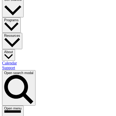
Programs​​​​‌ ‍ ​‍​‍‌‍ ‌ ​‍‌‍‍‌‌‍‌ ‌‍‍‌‌‍ ‍​‍​‍​ ‍‍​‍​‍‌ ​ ‌‍​‌‌‍ ‍‌‍‍‌‌ ‌​‌ ‍‌​‍ ‍‌‍‍‌‌‍ ​‍​‍​‍ ​​‍​‍‌‍‍​‌ ​‍‌‍‌‌‌‍‌‍​‍​‍​ ‍‍​‍​‍‌‍‍​‌ ‌​‌ ‌​‌ ​​​ ‍‍​‍ ​‍ ‌‍ ​‌‍ ‌‍​ ‌‍​‌‌‍ ​‌‍‍​‌‍ ‌ ​ ‌ ‌​​ ‍‍​ ​ ​ ​ ​ ​ ​ ​ ​‍ ‌‍‍‌‌‍ ‍‌ ‌​‌‍‌‌‌‍ ‍‌ ‌​​‍ ‌‍‌‌‌‍‌​‌‍‍‌‌ ‌​​‍ ‌‍ ‌‌‍ ‌‍‌​‌‍‌‌​ ‌‌ ​​‌ ​‍‌‍‌‌‌ ​ ‌‍‌‌‌‍ ‍‌ ‌​‌‍​‌‌ ‌​‌‍‍‌‌‍ ‌‍ ‍​ ‍ ‌‍‍‌‌‍‌​​ ‌‌ ​ ‌‍‍‌‌ ‌​‌‍‌‌‌​‍​‌‍‌‌‌‍​‌‌‍‌​‌‍‌‌‌ ​‍​ ‍ ‌ ‌​‌ ‍‌‌ ​​‌‍‌‌​ ‌‌‍‍​‌‍‌‌‌‍​‌‌‍‌​‌‍‌‌‌ ​‍​ ‍ ‌ ​​‌‍​‌‌ ‌​‌‍‍​​ ‌‌‍ ​‌‍‌‌‌‍‌‍‌ ‌​‌​ ‌‌‍‌‌‌‍ ‍‌ ‌‌‌ ​ ​‍‌‌​ ‌‌‌​​‍‌‌ ‌‍‍ ‌‍‌‌‌ ‍‌​‍‌‌​ ​ ‌​‌​​‍‌‌​ ​ ‌​‌​​‍‌‌​ ​‍​ ​‍​ ​ ‌‍‌​​ ‌​​ ​‌‌‍‌‌​ ‌​​ ​​​ ‌​‌‍‌‌‌‍‌​​ ​​​ ​​​‍‌‌​ ​‍​ ​‍​‍‌‌​ ‌‌‌​‌​​‍ ‍‌ ‌​‌‍‌‌‌ ‍​‌ ‌​​ ‌‍​‍‌‍​‌‌ ​ ‌‍‌‌‌‌‌‌‌ ​‍‌‍ ​​ ‌‌‍‍​‌ ‌​‌ ‌​‌ ​​​‍‌‌​ ​ ‌​​‌​‍‌‌​ ​‍‌​‌‍​‍‌‌​ ​‍‌​‌‍‌‍ ​‌‍ ‌‍​ ‌‍​‌‌‍ ​‌‍‍​‌‍ ‌ ​ ‌ ‌​​‍‌‌​ ​ ‌​​‌​ ​ ​ ​ ​ ​ ​ ​ ​‍‌‍‌‍‍‌‌‍‌​​ ‌‌ ​ ‌‍‍‌‌ ‌​‌‍‌‌‌​‍​‌‍‌‌‌‍​‌‌‍‌​‌‍‌‌‌ ​‍​‍‌‍‌ ‌​‌ ‍‌‌ ​​‌‍‌‌​ ‌‌‍‍​‌‍‌‌‌‍​‌‌‍‌​‌‍‌‌‌ ​‍​‍‌‍‌ ​​‌‍​‌‌ ‌​‌‍‍​​ ‌‌‍ ​‌‍‌‌‌‍‌‍‌ ‌​‌​ ‌‌‍‌‌‌‍ ‍‌ ‌‌‌ ​ ​‍‌‌​ ‌‌‌​​‍‌‌ ‌‍‍ ‌‍‌‌‌ ‍‌​‍‌‌​ ​ ‌​‌​​‍‌‌​ ​ ‌​‌​​‍‌‌​ ​‍​ ​‍​ ​ ‌‍‌​​ ‌​​ ​‌‌‍‌‌​ ‌​​ ​​​ ‌​‌‍‌‌‌‍‌​​ ​​​ ​​​‍‌‌​ ​‍​ ​‍​‍‌‌​ ‌‌‌​‌​​‍ ‍‌ ‌​‌‍‌‌‌ ‍​‌ ‌​​‍‌‍‌ ​​‌‍‌‌‌ ​‍‌ ​ ‌ ​​‌‍‌‌‌‍​ ‌ ‌​‌‍‍‌‌ ‌‍‌‍‌‌​ ‌‌ ​​‌ ‌‌‌‍​‍‌‍ ​‌‍‍‌‌ ​ ‌‍‍​‌‍‌‌‌‍‌​​‍​‍‌ ‌
Resources​​​​‌ ‍ ​‍​‍‌‍ ‌ ​‍‌‍‍‌‌‍‌ ‌‍‍‌‌‍ ‍​‍​‍​ ‍‍​‍​‍‌ ​ ‌‍​‌‌‍ ‍‌‍‍‌‌ ‌​‌ ‍‌​‍ ‍‌‍‍‌‌‍ ​‍​‍​‍ ​​‍​‍‌‍‍​‌ ​‍‌‍‌‌‌‍‌‍​‍​‍​ ‍‍​‍​‍‌‍‍​‌ ‌​‌ ‌​‌ ​​​ ‍‍​‍ ​‍ ‌‍ ​‌‍ ‌‍​ ‌‍​‌‌‍ ​‌‍‍​‌‍ ‌ ​ ‌ ‌​​ ‍‍​ ​ ​ ​ ​ ​ ​ ​ ​‍ ‌‍‍‌‌‍ ‍‌ ‌​‌‍‌‌‌‍ ‍‌ ‌​​‍ ‌‍‌‌‌‍‌​‌‍‍‌‌ ‌​​‍ ‌‍ ‌‌‍ ‌‍‌​‌‍‌‌​ ‌‌ ​​‌ ​‍‌‍‌‌‌ ​ ‌‍‌‌‌‍ ‍‌ ‌​‌‍​‌‌ ‌​‌‍‍‌‌‍ ‌‍ ‍​ ‍ ‌‍‍‌‌‍‌​​ ‌‌ ​ ‌‍‍‌‌ ‌​‌‍‌‌‌​‍​‌‍‌‌‌‍​‌‌‍‌​‌‍‌‌‌ ​‍​ ‍ ‌ ‌​‌ ‍‌‌ ​​‌‍‌‌​ ‌‌‍‍​‌‍‌‌‌‍​‌‌‍‌​‌‍‌‌‌ ​‍​ ‍ ‌ ​​‌‍​‌‌ ‌​‌‍‍​​ ‌‌‍ ​‌‍‌‌‌‍‌‍‌ ‌​‌​ ‌‌‍‌‌‌‍ ‍‌ ‌‌‌ ​ ​‍‌‌​ ‌‌‌​​‍‌‌ ‌‍‍ ‌‍‌‌‌ ‍‌​‍‌‌​ ​ ‌​‌​​‍‌‌​ ​ ‌​‌​​‍‌‌​ ​‍​ ​‍‌‍‌‍‌‍‌‍​ ‌​​ ‌‌‌‍‌‌​ ​ ‌‍‌‌‌‍​‌‌‍​ ​ ‍‌‌‍​ ​ ‍‌​‍‌‌​ ​‍​ ​‍​‍‌‌​ ‌‌‌​‌​​‍ ‍‌ ‌​‌‍‌‌‌ ‍​‌ ‌​​ ‌‍​‍‌‍​‌‌ ​ ‌‍‌‌‌‌‌‌‌ ​‍‌‍ ​​ ‌‌‍‍​‌ ‌​‌ ‌​‌ ​​​‍‌‌​ ​ ‌​​‌​‍‌‌​ ​‍‌​‌‍​‍‌‌​ ​‍‌​‌‍‌‍ ​‌‍ ‌‍​ ‌‍​‌‌‍ ​‌‍‍​‌‍ ‌ ​ ‌ ‌​​‍‌‌​ ​ ‌​​‌​ ​ ​ ​ ​ ​ ​ ​ ​‍‌‍‌‍‍‌‌‍‌​​ ‌‌ ​ ‌‍‍‌‌ ‌​‌‍‌‌‌​‍​‌‍‌‌‌‍​‌‌‍‌​‌‍‌‌‌ ​‍​‍‌‍‌ ‌​‌ ‍‌‌ ​​‌‍‌‌​ ‌‌‍‍​‌‍‌‌‌‍​‌‌‍‌​‌‍‌‌‌ ​‍​‍‌‍‌ ​​‌‍​‌‌ ‌​‌‍‍​​ ‌‌‍ ​‌‍‌‌‌‍‌‍‌ ‌​‌​ ‌‌‍‌‌‌‍ ‍‌ ‌‌‌ ​ ​‍‌‌​ ‌‌‌​​‍‌‌ ‌‍‍ ‌‍‌‌‌ ‍‌​‍‌‌​ ​ ‌​‌​​‍‌‌​ ​ ‌​‌​​‍‌‌​ ​‍​ ​‍‌‍‌‍‌‍‌‍​ ‌​​ ‌‌‌‍‌‌​ ​ ‌‍‌‌‌‍​‌‌‍​ ​ ‍‌‌‍​ ​ ‍‌​‍‌‌​ ​‍​ ​‍​‍‌‌​ ‌‌‌​‌​​‍ ‍‌ ‌​‌‍‌‌‌ ‍​‌ ‌​​‍‌‍‌ ​​‌‍‌‌‌ ​‍‌ ​ ‌ ​​‌‍‌‌‌‍​ ‌ ‌​‌‍‍‌‌ ‌‍‌‍‌‌​ ‌‌ ​​‌ ‌‌‌‍​‍‌‍ ​‌‍‍‌‌ ​ ‌‍‍​‌‍‌‌‌‍‌​​‍​‍‌ ‌
About​​​​‌ ‍ ​‍​‍‌‍ ‌ ​‍‌‍‍‌‌‍‌ ‌‍‍‌‌‍ ‍​‍​‍​ ‍‍​‍​‍‌ ​ ‌‍​‌‌‍ ‍‌‍‍‌‌ ‌​‌ ‍‌​‍ ‍‌‍‍‌‌‍ ​‍​‍​‍ ​​‍​‍‌‍‍​‌ ​‍‌‍‌‌‌‍‌‍​‍​‍​ ‍‍​‍​‍‌‍‍​‌ ‌​‌ ‌​‌ ​​​ ‍‍​‍ ​‍ ‌‍ ​‌‍ ‌‍​ ‌‍​‌‌‍ ​‌‍‍​‌‍ ‌ ​ ‌ ‌​​ ‍‍​ ​ ​ ​ ​ ​ ​ ​ ​‍ ‌‍‍‌‌‍ ‍‌ ‌​‌‍‌‌‌‍ ‍‌ ‌​​‍ ‌‍‌‌‌‍‌​‌‍‍‌‌ ‌​​‍ ‌‍ ‌‌‍ ‌‍‌​‌‍‌‌​ ‌‌ ​​‌ ​‍‌‍‌‌‌ ​ ‌‍‌‌‌‍ ‍‌ ‌​‌‍​‌‌ ‌​‌‍‍‌‌‍ ‌‍ ‍​ ‍ ‌‍‍‌‌‍‌​​ ‌‌ ​ ‌‍‍‌‌ ‌​‌‍‌‌‌​‍​‌‍‌‌‌‍​‌‌‍‌​‌‍‌‌‌ ​‍​ ‍ ‌ ‌​‌ ‍‌‌ ​​‌‍‌‌​ ‌‌‍‍​‌‍‌‌‌‍​‌‌‍‌​‌‍‌‌‌ ​‍​ ‍ ‌ ​​‌‍​‌‌ ‌​‌‍‍​​ ‌‌ ​‍‌‍‍‌‌‍‌ ‌‍‍​‌ ‌​‌​ ‌‌‍‌‌‌‍ ‍‌ ‌‌‌ ​ ​‍‌‌​ ‌‌‌​​‍‌‌ ‌‍‍ ‌‍‌‌‌ ‍‌​‍‌‌​ ​ ‌​‌​​‍‌‌​ ​ ‌​‌​​‍‌‌​ ​‍​ ​‍​ ​‌​ ‌​​ ​ ‌‍​ ​ ‌‍‌‍​ ​ ‌ ​ ‌ ‌‍​‌‌‍‌‍​ ‌‍‌‍‌​​‍‌‌​ ​‍​ ​‍​‍‌‌​ ‌‌‌​‌​​‍ ‍‌ ‌​‌‍‌‌‌ ‍​‌ ‌​​ ‌‍​‍‌‍​‌‌ ​ ‌‍‌‌‌‌‌‌‌ ​‍‌‍ ​​ ‌‌‍‍​‌ ‌​‌ ‌​‌ ​​​‍‌‌​ ​ ‌​​‌​‍‌‌​ ​‍‌​‌‍​‍‌‌​ ​‍‌​‌‍‌‍ ​‌‍ ‌‍​ ‌‍​‌‌‍ ​‌‍‍​‌‍ ‌ ​ ‌ ‌​​‍‌‌​ ​ ‌​​‌​ ​ ​ ​ ​ ​ ​ ​ ​‍‌‍‌‍‍‌‌‍‌​​ ‌‌ ​ ‌‍‍‌‌ ‌​‌‍‌‌‌​‍​‌‍‌‌‌‍​‌‌‍‌​‌‍‌‌‌ ​‍​‍‌‍‌ ‌​‌ ‍‌‌ ​​‌‍‌‌​ ‌‌‍‍​‌‍‌‌‌‍​‌‌‍‌​‌‍‌‌‌ ​‍​‍‌‍‌ ​​‌‍​‌‌ ‌​‌‍‍​​ ‌‌ ​‍‌‍‍‌‌‍‌ ‌‍‍​‌ ‌​‌​ ‌‌‍‌‌‌‍ ‍‌ ‌‌‌ ​ ​‍‌‌​ ‌‌‌​​‍‌‌ ‌‍‍ ‌‍‌‌‌ ‍‌​‍‌‌​ ​ ‌​‌​​‍‌‌​ ​ ‌​‌​​‍‌‌​ ​‍​ ​‍​ ​‌​ ‌​​ ​ ‌‍​ ​ ‌‍‌‍​ ​ ‌ ​ ‌ ‌‍​‌‌‍‌‍​ ‌‍‌‍‌​​‍‌‌​ ​‍​ ​‍​‍‌‌​ ‌‌‌​‌​​‍ ‍‌ ‌​‌‍‌‌‌ ‍​‌ ‌​​‍‌‍‌ ​​‌‍‌‌‌ ​‍‌ ​ ‌ ​​‌‍‌‌‌‍​ ‌ ‌​‌‍‍‌‌ ‌‍‌‍‌‌​ ‌‌ ​​‌ ‌‌‌‍​‍‌‍ ​‌‍‍‌‌ ​ ‌‍‍​‌‍‌‌‌‍‌​​‍​‍‌ ‌
Calendar​​​​‌ ‍ ​‍​‍‌‍ ‌ ​‍‌‍‍‌‌‍‌ ‌‍‍‌‌‍ ‍​‍​‍​ ‍‍​‍​‍‌ ​ ‌‍​‌‌‍ ‍‌‍‍‌‌ ‌​‌ ‍‌​‍ ‍‌‍‍‌‌‍ ​‍​‍​‍ ​​‍​‍‌‍‍​‌ ​‍‌‍‌‌‌‍‌‍​‍​‍​ ‍‍​‍​‍‌‍‍​‌ ‌​‌ ‌​‌ ​​​ ‍‍​‍ ​‍ ‌‍ ​‌‍ ‌‍​ ‌‍​‌‌‍ ​‌‍‍​‌‍ ‌ ​ ‌ ‌​​ ‍‍​ ​ ​ ​ ​ ​ ​ ​ ​‍ ‌‍‍‌‌‍ ‍‌ ‌​‌‍‌‌‌‍ ‍‌ ‌​​‍ ‌‍‌‌‌‍‌​‌‍‍‌‌ ‌​​‍ ‌‍ ‌‌‍ ‌‍‌​‌‍‌‌​ ‌‌ ​​‌ ​‍‌‍‌‌‌ ​ ‌‍‌‌‌‍ ‍‌ ‌​‌‍​‌‌ ‌​‌‍‍‌‌‍ ‌‍ ‍​ ‍ ‌‍‍‌‌‍‌​​ ‌‌ ​ ‌‍‍‌‌ ‌​‌‍‌‌‌​‍​‌‍‌‌‌‍​‌‌‍‌​‌‍‌‌‌ ​‍​ ‍ ‌ ‌​‌ ‍‌‌ ​​‌‍‌‌​ ‌‌‍‍​‌‍‌‌‌‍​‌‌‍‌​‌‍‌‌‌ ​‍​ ‍ ‌ ​​‌‍​‌‌ ‌​‌‍‍​​ ‌‌ ​‍‌‍‍‌‌‍‌ ‌‍‍​‌ ‌​‌​ ‌‌‍‌‌‌‍ ‍‌ ‌‌‌ ​ ​‍‌‌​ ‌‌‌​​‍‌‌ ‌‍‍ ‌‍‌‌‌ ‍‌​‍‌‌​ ​ ‌​‌​​‍‌‌​ ​ ‌​‌​​‍‌‌​ ​‍​ ​‍​ ‍​​ ​‌​ ​‍​ ‌ ​ ​​​ ​‍​ ​‍‌‍‌‍​ ‌​​ ‍​​ ​‍​ ​​​‍‌‌​ ​‍​ ​‍​‍‌‌​ ‌‌‌​‌​​‍ ‍‌ ‌​‌‍‌‌‌ ‍​‌ ‌​​ ‌‍​‍‌‍​‌‌ ​ ‌‍‌‌‌‌‌‌‌ ​‍‌‍ ​​ ‌‌‍‍​‌ ‌​‌ ‌​‌ ​​​‍‌‌​ ​ ‌​​‌​‍‌‌​ ​‍‌​‌‍​‍‌‌​ ​‍‌​‌‍‌‍ ​‌‍ ‌‍​ ‌‍​‌‌‍ ​‌‍‍​‌‍ ‌ ​ ‌ ‌​​‍‌‌​ ​ ‌​​‌​ ​ ​ ​ ​ ​ ​ ​ ​‍‌‍‌‍‍‌‌‍‌​​ ‌‌ ​ ‌‍‍‌‌ ‌​‌‍‌‌‌​‍​‌‍‌‌‌‍​‌‌‍‌​‌‍‌‌‌ ​‍​‍‌‍‌ ‌​‌ ‍‌‌ ​​‌‍‌‌​ ‌‌‍‍​‌‍‌‌‌‍​‌‌‍‌​‌‍‌‌‌ ​‍​‍‌‍‌ ​​‌‍​‌‌ ‌​‌‍‍​​ ‌‌ ​‍‌‍‍‌‌‍‌ ‌‍‍​‌ ‌​‌​ ‌‌‍‌‌‌‍ ‍‌ ‌‌‌ ​ ​‍‌‌​ ‌‌‌​​‍‌‌ ‌‍‍ ‌‍‌‌‌ ‍‌​‍‌‌​ ​ ‌​‌​​‍‌‌​ ​ ‌​‌​​‍‌‌​ ​‍​ ​‍​ ‍​​ ​‌​ ​‍​ ‌ ​ ​​​ ​‍​ ​‍‌‍‌‍​ ‌​​ ‍​​ ​‍​ ​​​‍‌‌​ ​‍​ ​‍​‍‌‌​ ‌‌‌​‌​​‍ ‍‌ ‌​‌‍‌‌‌ ‍​‌ ‌​​‍‌‍‌ ​​‌‍‌‌‌ ​‍‌ ​ ‌ ​​‌‍‌‌‌‍​ ‌ ‌​‌‍‍‌‌ ‌‍‌‍‌‌​ ‌‌ ​​‌ ‌‌‌‍​‍‌‍ ​‌‍‍‌‌ ​ ‌‍‍​‌‍‌‌‌‍‌​​‍​‍‌ ‌
Support​​​​‌ ‍ ​‍​‍‌‍ ‌ ​‍‌‍‍‌‌‍‌ ‌‍‍‌‌‍ ‍​‍​‍​ ‍‍​‍​‍‌ ​ ‌‍​‌‌‍ ‍‌‍‍‌‌ ‌​‌ ‍‌​‍ ‍‌‍‍‌‌‍ ​‍​‍​‍ ​​‍​‍‌‍‍​‌ ​‍‌‍‌‌‌‍‌‍​‍​‍​ ‍‍​‍​‍‌‍‍​‌ ‌​‌ ‌​‌ ​​​ ‍‍​‍ ​‍ ‌‍ ​‌‍ ‌‍​ ‌‍​‌‌‍ ​‌‍‍​‌‍ ‌ ​ ‌ ‌​​ ‍‍​ ​ ​ ​ ​ ​ ​ ​ ​‍ ‌‍‍‌‌‍ ‍‌ ‌​‌‍‌‌‌‍ ‍‌ ‌​​‍ ‌‍‌‌‌‍‌​‌‍‍‌‌ ‌​​‍ ‌‍ ‌‌‍ ‌‍‌​‌‍‌‌​ ‌‌ ​​‌ ​‍‌‍‌‌‌ ​ ‌‍‌‌‌‍ ‍‌ ‌​‌‍​‌‌ ‌​‌‍‍‌‌‍ ‌‍ ‍​ ‍ ‌‍‍‌‌‍‌​​ ‌‌ ​ ‌‍‍‌‌ ‌​‌‍‌‌‌​‍​‌‍‌‌‌‍​‌‌‍‌​‌‍‌‌‌ ​‍​ ‍ ‌ ‌​‌ ‍‌‌ ​​‌‍‌‌​ ‌‌‍‍​‌‍‌‌‌‍​‌‌‍‌​‌‍‌‌‌ ​‍​ ‍ ‌ ​​‌‍​‌‌ ‌​‌‍‍​​ ‌‌ ​‍‌‍‍‌‌‍‌ ‌‍‍​‌ ‌​‌​ ‌‌‍‌‌‌‍ ‍‌ ‌‌‌ ​ ​‍‌‌​ ‌‌‌​​‍‌‌ ‌‍‍ ‌‍‌‌‌ ‍‌​‍‌‌​ ​ ‌​‌​​‍‌‌​ ​ ‌​‌​​‍‌‌​ ​‍​ ​‍​ ‍​​ ​‍​ ‌ ‌‍‌‌​ ​‌‌‍​‍‌‍‌​​ ‍‌​ ‌​‌‍​ ​ ‌ ​ ‌ ​‍‌‌​ ​‍​ ​‍​‍‌‌​ ‌‌‌​‌​​‍ ‍‌ ‌​‌‍‌‌‌ ‍​‌ ‌​​ ‌‍​‍‌‍​‌‌ ​ ‌‍‌‌‌‌‌‌‌ ​‍‌‍ ​​ ‌‌‍‍​‌ ‌​‌ ‌​‌ ​​​‍‌‌​ ​ ‌​​‌​‍‌‌​ ​‍‌​‌‍​‍‌‌​ ​‍‌​‌‍‌‍ ​‌‍ ‌‍​ ‌‍​‌‌‍ ​‌‍‍​‌‍ ‌ ​ ‌ ‌​​‍‌‌​ ​ ‌​​‌​ ​ ​ ​ ​ ​ ​ ​ ​‍‌‍‌‍‍‌‌‍‌​​ ‌‌ ​ ‌‍‍‌‌ ‌​‌‍‌‌‌​‍​‌‍‌‌‌‍​‌‌‍‌​‌‍‌‌‌ ​‍​‍‌‍‌ ‌​‌ ‍‌‌ ​​‌‍‌‌​ ‌‌‍‍​‌‍‌‌‌‍​‌‌‍‌​‌‍‌‌‌ ​‍​‍‌‍‌ ​​‌‍​‌‌ ‌​‌‍‍​​ ‌‌ ​‍‌‍‍‌‌‍‌ ‌‍‍​‌ ‌​‌​ ‌‌‍‌‌‌‍ ‍‌ ‌‌‌ ​ ​‍‌‌​ ‌‌‌​​‍‌‌ ‌‍‍ ‌‍‌‌‌ ‍‌​‍‌‌​ ​ ‌​‌​​‍‌‌​ ​ ‌​‌​​‍‌‌​ ​‍​ ​‍​ ‍​​ ​‍​ ‌ ‌‍‌‌​ ​‌‌‍​‍‌‍‌​​ ‍‌​ ‌​‌‍​ ​ ‌ ​ ‌ ​‍‌‌​ ​‍​ ​‍​‍‌‌​ ‌‌‌​‌​​‍ ‍‌ ‌​‌‍‌‌‌ ‍​‌ ‌​​‍‌‍‌ ​​‌‍‌‌‌ ​‍‌ ​ ‌ ​​‌‍‌‌‌‍​ ‌ ‌​‌‍‍‌‌ ‌‍‌‍‌‌​ ‌‌ ​​‌ ‌‌‌‍​‍‌‍ ​‌‍‍‌‌ ​ ‌‍‍​‌‍‌‌‌‍‌​​‍​‍‌ ‌
Open search modal
Open menu