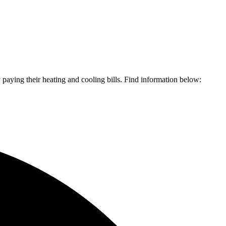
​​ ‌​​ ‌ ​ ‌‌​‍‌‍‌ ‌​‌ ‍‌‌ ​​‌‍‌‌​ ‌‌ ​‍‌‍‌‌‌ ​ ‌‍ ‌ ‌‌‌ ​‍‌‍​ ‌‍‌‌​‍‌‍‌ ​​‌‍​‌‌ ‌​‌‍‍​​ ‌‌ ​ ‌‍‌‌‌‍​ ‌ ‌​‌‍‍‌‌‍ ‌‍ ‍‌ ​ ​‍‌‌​ ‌‌‌​​‍‌‌ ‌‍‍ ‌‍‌‌‌ ‍‌​‍‌‌​ ​ ‌​‌​​‍‌‌​ ​ ‌​‌​​‍‌‌​ ​‍​ ​‍‌‍​‍​ ​​‌‍​‌​ ‌ ‌‍‌​​ ‌ ​ ‌‍​ ​ ​ ​​​ ‌‍​ ‌‍‌‍​ ​‍‌‌​ ​‍​ ​‍​‍‌‌​ ‌‌‌​‌​​‍ ‍‌‍​ ‌‍ ‌‍ ‍‌ ‌​‌‍‌‌‌‍ ‍‌ ‌​​‍‌‌​ ‌‌‌​​‍‌‌ ‌‍‍ ‌‍‌‌‌ ‍‌​‍‌‌​ ​ ‌​‌​​‍‌‌​ ​ ‌​‌​​‍‌‌​ ​‍​ ​‍​ ‌​‌‍​‍​ ‌‍​ ‌​‌‍‌‍‌‍​‍​ ‍​​ ​​‌‍​‌‌‍‌‌​ ‌‍​ ‌ ​‍‌‌​ ​‍​ ​‍​‍‌‌​ ‌‌‌​‌​​‍ ‍‌‍​ ‌‍‍​‌‍‍‌‌‍ ​‌‍‌​‌ ​‍‌‍‌‌‌‍ ‍​‍‌‌​ ‌‌‌​​‍‌‌ ‌‍‍ ‌‍‌‌‌ ‍‌​‍‌‌​ ​ ‌​‌​​‍‌‌​ ​ ‌​‌​​‍‌‌​ ​‍​ ​‍​ ‌ ​ ​​​ ‌‍​ ‌​​ ‌‌​ ‌​‌‍‌‍​ ​‍‌‍​‍‌‍‌‌‌‍‌‍​ ‌​​‍‌‌​ ​‍​ ​‍​‍‌‌​ ‌‌‌​‌​​‍ ‍‌ ‌​‌‍‌‌‌ ‍​‌ ‌​​‍‌‍‌ ​​‌‍‌‌‌ ​‍‌ ​ ‌ ​​‌‍‌‌‌‍​ ‌ ‌​‌‍‍‌‌ ‌‍‌‍‌‌​ ‌‌ ​​‌ ‌‌‌‍​‍‌‍ ​‌‍‍‌‌ ​ ‌‍‍​‌‍‌‌‌‍‌​​‍​‍‌ ‌