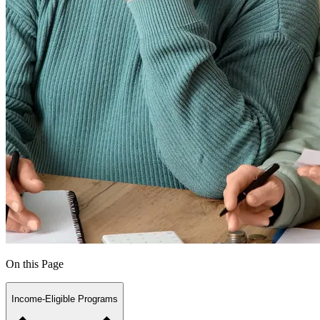
On this Page
Income-Eligible Programs​​​​‌ ‍ ​‍​‍‌‍ ‌ ​‍‌‍‍‌‌‍‌ ‌‍‍‌‌‍ ‍​‍​‍​ ‍‍​‍​‍‌ ​ ‌‍​‌‌‍ ‍‌‍‍‌‌ ‌​‌ ‍‌​‍ ‍‌‍‍‌‌‍ ​‍​‍​‍ ​​‍​‍‌‍‍​‌ ​‍‌‍‌‌‌‍‌‍​‍​‍​ ‍‍​‍​‍‌‍‍​‌ ‌​‌ ‌​‌ ​​​ ‍‍​‍ ​‍ ‌‍ ​‌‍ ‌‍​ ‌‍​‌‌‍ ​‌‍‍​‌‍ ‌ ​ ‌ ‌​​ ‍‍​ ​ ​ ​ ​ ​ ​ ​ ​‍ ‌‍‍‌‌‍ ‍‌ ‌​‌‍‌‌‌‍ ‍‌ ‌​​‍ ‌‍‌‌‌‍‌​‌‍‍‌‌ ‌​​‍ ‌‍ ‌‌‍ ‌‍‌​‌‍‌‌​ ‌‌ ​​‌ ​‍‌‍‌‌‌ ​ ‌‍‌‌‌‍ ‍‌ ‌​‌‍​‌‌ ‌​‌‍‍‌‌‍ ‌‍ ‍​ ‍ ‌‍‍‌‌‍‌​​ ‌​ ‌​‌‍‌‍​ ​​​ ​​​ ​​‌‍​‌​ ‌‌‌‍​ ​‍ ‌‌‍‌‍​ ​‍​ ‌‌​ ​​​‍ ‌​ ‌​​ ‌ ​ ‌‍​ ​‍​‍ ‌‌‍​‍​ ‍​‌‍​‍​ ‌​​‍ ‌​ ​‍​ ‌‍​ ‍​‌‍​ ​ ​​​ ‍‌​ ‌‌​ ‌​​ ‍​​ ‌​​ ‌ ​ ‌‌​ ‍ ‌ ‌​‌ ‍‌‌ ​​‌‍‌‌​ ‌‌ ​‍‌‍‌‌‌ ​ ‌‍ ‌ ‌‌‌ ​‍‌‍​ ‌‍‌‌​ ‍ ‌ ​​‌‍​‌‌ ‌​‌‍‍​​ ‌‌ ​ ‌‍‌‌‌‍​ ‌ ‌​‌‍‍‌‌‍ ‌‍ ‍‌ ​ ​‍‌‌​ ‌‌‌​​‍‌‌ ‌‍‍ ‌‍‌‌‌ ‍‌​‍‌‌​ ​ ‌​‌​​‍‌‌​ ​ ‌​‌​​‍‌‌​ ​‍​ ​‍‌‍​‍​ ​​‌‍​‌​ ‌ ‌‍‌​​ ‌ ​ ‌‍​ ​ ​ ​​​ ‌‍​ ‌‍‌‍​ ​‍‌‌​ ​‍​ ​‍​‍‌‌​ ‌‌‌​‌​​‍ ‍‌‍‍​‌‍‌‌‌‍​‌‌‍‌​‌‍‍‌‌‍ ‍‌‍‌ ​ ‌‍​‍‌‍​‌‌ ​ ‌‍‌‌‌‌‌‌‌ ​‍‌‍ ​​ ‌‌‍‍​‌ ‌​‌ ‌​‌ ​​​‍‌‌​ ​ ‌​​‌​‍‌‌​ ​‍‌​‌‍​‍‌‌​ ​‍‌​‌‍‌‍ ​‌‍ ‌‍​ ‌‍​‌‌‍ ​‌‍‍​‌‍ ‌ ​ ‌ ‌​​‍‌‌​ ​ ‌​​‌​ ​ ​ ​ ​ ​ ​ ​ ​‍‌‍‌‍‍‌‌‍‌​​ ‌​ ‌​‌‍‌‍​ ​​​ ​​​ ​​‌‍​‌​ ‌‌‌‍​ ​‍ ‌‌‍‌‍​ ​‍​ ‌‌​ ​​​‍ ‌​ ‌​​ ‌ ​ ‌‍​ ​‍​‍ ‌‌‍​‍​ ‍​‌‍​‍​ ‌​​‍ ‌​ ​‍​ ‌‍​ ‍​‌‍​ ​ ​​​ ‍‌​ ‌‌​ ‌​​ ‍​​ ‌​​ ‌ ​ ‌‌​‍‌‍‌ ‌​‌ ‍‌‌ ​​‌‍‌‌​ ‌‌ ​‍‌‍‌‌‌ ​ ‌‍ ‌ ‌‌‌ ​‍‌‍​ ‌‍‌‌​‍‌‍‌ ​​‌‍​‌‌ ‌​‌‍‍​​ ‌‌ ​ ‌‍‌‌‌‍​ ‌ ‌​‌‍‍‌‌‍ ‌‍ ‍‌ ​ ​‍‌‌​ ‌‌‌​​‍‌‌ ‌‍‍ ‌‍‌‌‌ ‍‌​‍‌‌​ ​ ‌​‌​​‍‌‌​ ​ ‌​‌​​‍‌‌​ ​‍​ ​‍‌‍​‍​ ​​‌‍​‌​ ‌ ‌‍‌​​ ‌ ​ ‌‍​ ​ ​ ​​​ ‌‍​ ‌‍‌‍​ ​‍‌‌​ ​‍​ ​‍​‍‌‌​ ‌‌‌​‌​​‍ ‍‌‍‍​‌‍‌‌‌‍​‌‌‍‌​‌‍‍‌‌‍ ‍‌‍‌ ​‍‌‍‌ ​​‌‍‌‌‌ ​‍‌ ​ ‌ ​​‌‍‌‌‌‍​ ‌ ‌​‌‍‍‌‌ ‌‍‌‍‌‌​ ‌‌ ​​‌ ‌‌‌‍​‍‌‍ ​‌‍‍‌‌ ​ ‌‍‍​‌‍‌‌‌‍‌​​‍​‍‌ ‌