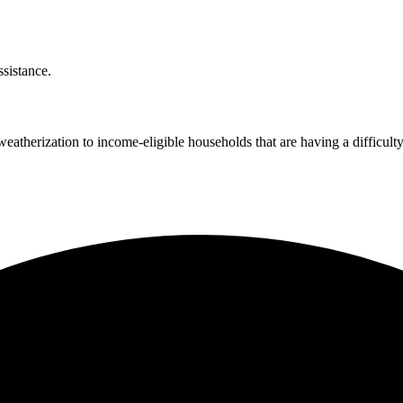
‌​‌ ​‍‌‍‌‌‌‍ ‍​‍‌‌​ ‌‌‌​​‍‌‌ ‌‍‍ ‌‍‌‌‌ ‍‌​‍‌‌​ ​ ‌​‌​​‍‌‌​ ​ ‌​‌​​‍‌‌​ ​‍​ ​‍​ ​​​ ‌​‌‍​ ​ ‌‍‌‍​‌​ ‌‌​ ‍‌‌‍‌​​ ‍​‌‍‌‌​ ‌ ‌‍‌​​‍‌‌​ ​‍​ ​‍​‍‌‌​ ‌‌‌​‌​​‍ ‍‌ ‌​‌‍‌‌‌ ‍​‌ ‌​​‍‌‍‌ ​​‌‍‌‌‌ ​‍‌ ​ ‌ ​​‌‍‌‌‌‍​ ‌ ‌​‌‍‍‌‌ ‌‍‌‍‌‌​ ‌‌ ​​‌ ‌‌‌‍​‍‌‍ ​‌‍‍‌‌ ​ ‌‍‍​‌‍‌‌‌‍‌​​‍​‍‌ ‌
 ‌‍ ‍‌ ​ ​‍‌‌​ ‌‌‌​​‍‌‌ ‌‍‍ ‌‍‌‌‌ ‍‌​‍‌‌​ ​ ‌​‌​​‍‌‌​ ​ ‌​‌​​‍‌‌​ ​‍​ ​‍‌‍​‍​ ​​‌‍​‌​ ‌ ‌‍‌​​ ‌ ​ ‌‍​ ​ ​ ​​​ ‌‍​ ‌‍‌‍​ ​‍‌‌​ ​‍​ ​‍​‍‌‌​ ‌‌‌​‌​​‍ ‍‌‍​ ‌‍ ‌‍ ‍‌ ‌​‌‍‌‌‌‍ ‍‌ ‌​​‍‌‌​ ‌‌‌​​‍‌‌ ‌‍‍ ‌‍‌‌‌ ‍‌​‍‌‌​ ​ ‌​‌​​‍‌‌​ ​ ‌​‌​​‍‌‌​ ​‍​ ​‍​ ‌​‌‍​‍​ ‌‍​ ‌​‌‍‌‍‌‍​‍​ ‍​​ ​​‌‍​‌‌‍‌‌​ ‌‍​ ‌ ​‍‌‌​ ​‍​ ​‍​‍‌‌​ ‌‌‌​‌​​‍ ‍‌‍​ ‌‍‍​‌‍‍‌‌‍ ​‌‍‌​‌ ​‍‌‍‌‌‌‍ ‍​‍‌‌​ ‌‌‌​​‍‌‌ ‌‍‍ ‌‍‌‌‌ ‍‌​‍‌‌​ ​ ‌​‌​​‍‌‌​ ​ ‌​‌​​‍‌‌​ ​‍​ ​‍​ ‌ ​ ​​​ ‌‍​ ‌​​ ‌‌​ ‌​‌‍‌‍​ ​‍‌‍​‍‌‍‌‌‌‍‌‍​ ‌​​‍‌‌​ ​‍​ ​‍​‍‌‌​ ‌‌‌​‌​​‍ ‍‌ ‌​‌‍‌‌‌ ‍​‌ ‌​​ ‌‍​‍‌‍​‌‌ ​ ‌‍‌‌‌‌‌‌‌ ​‍‌‍ ​​ ‌‌‍‍​‌ ‌​‌ ‌​‌ ​​​‍‌‌​ ​ ‌​​‌​‍‌‌​ ​‍‌​‌‍​‍‌‌​ ​‍‌​‌‍‌‍ ​‌‍ ‌‍​ ‌‍​‌‌‍ ​‌‍‍​‌‍ ‌ ​ ‌ ‌​​‍‌‌​ ​ ‌​​‌​ ​ ​ ​ ​ ​ ​ ​ ​‍‌‍‌‍‍‌‌‍‌​​ ‌​ ‌​‌‍‌‍​ ​​​ ​​​ ​​‌‍​‌​ ‌‌‌‍​ ​‍ ‌‌‍‌‍​ ​‍​ ‌‌​ ​​​‍ ‌​ ‌​​ ‌ ​ ‌‍​ ​‍​‍ ‌‌‍​‍​ ‍​‌‍​‍​ ‌​​‍ ‌​ ​‍​ ‌‍​ ‍​‌‍​ ​ ​​​ ‍‌​ ‌‌​ ‌​​ ‍