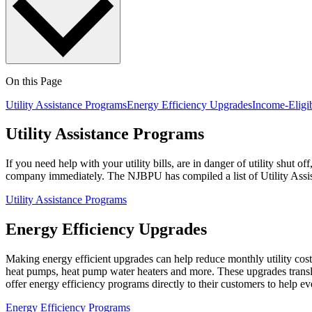
On this Page
Utility Assistance Programs
Energy Efficiency Upgrades
Income-Eligi
Utility Assistance Programs​​​​‌ ‍ ​‍​‍‌‍ ‌ ​‍‌‍‍‌‌‍‌ ‌‍‍‌‌‍ ‍​‍​‍​ ‍‍​‍​‍‌ ​ ‌‍​‌‌‍ ‍‌‍‍‌‌ ‌​‌ ‍‌​‍ ‍‌‍‍‌‌‍ ​‍​‍​‍ ​​‍​‍‌‍‍​‌ ​‍‌‍‌‌‌‍‌‍​‍​‍​ ‍‍​‍​‍‌‍‍​‌ ‌​‌ ‌​‌ ​​​ ‍‍​‍ ​‍ ‌‍ ​‌‍ ‌‍​ ‌‍​‌‌‍ ​‌‍‍​‌‍ ‌ ​ ‌ ‌​​ ‍‍​ ​ ​ ​ ​ ​ ​ ​ ​‍ ‌‍‍‌‌‍ ‍‌ ‌​‌‍‌‌‌‍ ‍‌ ‌​​‍ ‌‍‌‌‌‍‌​‌‍‍‌‌ ‌​​‍ ‌‍ ‌‌‍ ‌‍‌​‌‍‌‌​ ‌‌ ​​‌ ​‍‌‍‌‌‌ ​ ‌‍‌‌‌‍ ‍‌ ‌​‌‍​‌‌ ‌​‌‍‍‌‌‍ ‌‍ ‍​ ‍ ‌‍‍‌‌‍‌​​ ‌​ ‌​‌‍‌‍​ ​​​ ​​​ ​​‌‍​‌​ ‌‌‌‍​ ​‍ ‌‌‍‌‍​ ​‍​ ‌‌​ ​​​‍ ‌​ ‌​​ ‌ ​ ‌‍​ ​‍​‍ ‌‌‍​‍​ ‍​‌‍​‍​ ‌​​‍ ‌​ ​‍​ ‌‍​ ‍​‌‍​ ​ ​​​ ‍‌​ ‌‌​ ‌​​ ‍​​ ‌​​ ‌ ​ ‌‌​ ‍ ‌ ‌​‌ ‍‌‌ ​​‌‍‌‌​ ‌‌ ​‍‌‍‌‌‌ ​ ‌‍ ‌ ‌‌‌ ​‍‌‍​ ‌‍‌‌​ ‍ ‌ ​​‌‍​‌‌ ‌​‌‍‍​​ ‌‌ ​ ‌‍‌‌‌‍​ ‌ ‌​‌‍‍‌‌‍ ‌‍ ‍‌ ​ ​‍‌‌​ ‌‌‌​​‍‌‌ ‌‍‍ ‌‍‌‌‌ ‍‌​‍‌‌​ ​ ‌​‌​​‍‌‌​ ​ ‌​‌​​‍‌‌​ ​‍​ ​‍​ ‌‍‌‍‌‍​ ‌ ​ ​‍​ ​​​ ​‌​ ​‌‌‍‌‌​ ​‌​ ‍​​ ‍​​ ‍​​‍‌‌​ ​‍​ ​‍​‍‌‌​ ‌‌‌​‌​​‍ ‍‌‍‍​‌‍‌‌‌‍​‌‌‍‌​‌‍‍‌‌‍ ‍‌‍‌ ​ ‌‍​‍‌‍​‌‌ ​ ‌‍‌‌‌‌‌‌‌ ​‍‌‍ ​​ ‌‌‍‍​‌ ‌​‌ ‌​‌ ​​​‍‌‌​ ​ ‌​​‌​‍‌‌​ ​‍‌​‌‍​‍‌‌​ ​‍‌​‌‍‌‍ ​‌‍ ‌‍​ ‌‍​‌‌‍ ​‌‍‍​‌‍ ‌ ​ ‌ ‌​​‍‌‌​ ​ ‌​​‌​ ​ ​ ​ ​ ​ ​ ​ ​‍‌‍‌‍‍‌‌‍‌​​ ‌​ ‌​‌‍‌‍​ ​​​ ​​​ ​​‌‍​‌​ ‌‌‌‍​ ​‍ ‌‌‍‌‍​ ​‍​ ‌‌​ ​​​‍ ‌​ ‌​​ ‌ ​ ‌‍​ ​‍​‍ ‌‌‍​‍​ ‍​‌‍​‍​ ‌​​‍ ‌​ ​‍​ ‌‍​ ‍​‌‍​ ​ ​​​ ‍‌​ ‌‌​ ‌​​ ‍​​ ‌​​ ‌ ​ ‌‌​‍‌‍‌ ‌​‌ ‍‌‌ ​​‌‍‌‌​ ‌‌ ​‍‌‍‌‌‌ ​ ‌‍ ‌ ‌‌‌ ​‍‌‍​ ‌‍‌‌​‍‌‍‌ ​​‌‍​‌‌ ‌​‌‍‍​​ ‌‌ ​ ‌‍‌‌‌‍​ ‌ ‌​‌‍‍‌‌‍ ‌‍ ‍‌ ​ ​‍‌‌​ ‌‌‌​​‍‌‌ ‌‍‍ ‌‍‌‌‌ ‍‌​‍‌‌​ ​ ‌​‌​​‍‌‌​ ​ ‌​‌​​‍‌‌​ ​‍​ ​‍​ ‌‍‌‍‌‍​ ‌ ​ ​‍​ ​​​ ​‌​ ​‌‌‍‌‌​ ​‌​ ‍​​ ‍​​ ‍​​‍‌‌​ ​‍​ ​‍​‍‌‌​ ‌‌‌​‌​​‍ ‍‌‍‍​‌‍‌‌‌‍​‌‌‍‌​‌‍‍‌‌‍ ‍‌‍‌ ​‍‌‍‌ ​​‌‍‌‌‌ ​‍‌ ​ ‌ ​​‌‍‌‌‌‍​ ‌ ‌​‌‍‍‌‌ ‌‍‌‍‌‌​ ‌‌ ​​‌ ‌‌‌‍​‍‌‍ ​‌‍‍‌‌ ​ ‌‍‍​‌‍‌‌‌‍‌​​‍​‍‌ ‌
If you need help with your utility bills, are in danger of utility shut o
company immediately. The NJBPU has compiled a list of Utility Assistance Programs at the link below:​​​​‌ ‍ ​‍​‍‌‍ ‌ ​‍‌‍‍‌‌‍‌ ‌‍‍‌‌‍ ‍​‍​‍​ ‍‍​‍​‍‌ ​ ‌‍​‌‌‍ ‍‌‍‍‌‌ ‌​‌ ‍‌​‍ ‍‌‍‍‌‌‍ ​‍​‍​‍ ​​‍​‍‌‍‍​‌ ​‍‌‍‌‌‌‍‌‍​‍​‍​ ‍‍​‍​‍‌‍‍​‌ ‌​‌ ‌​‌ ​​​ ‍‍​‍ ​‍ ‌‍ ​‌‍ ‌‍​ ‌‍​‌‌‍ ​‌‍‍​‌‍ ‌ ​ ‌ ‌​​ ‍‍​ ​ ​ ​ ​ ​ ​ ​ ​‍ ‌‍‍‌‌‍ ‍‌ ‌​‌‍‌‌‌‍ ‍‌ ‌​​‍ ‌‍‌‌‌‍‌​‌‍‍‌‌ ‌​​‍ ‌‍ ‌‌‍ ‌‍‌​‌‍‌‌​ ‌‌ ​​‌ ​‍‌‍‌‌‌ ​ ‌‍‌‌‌‍ ‍‌ ‌​‌‍​‌‌ ‌​‌‍‍‌‌‍ ‌‍ ‍​ ‍ ‌‍‍‌‌‍‌​​ ‌​ ‌​‌‍‌‍​ ​​​ ​​​ ​​‌‍​‌​ ‌‌‌‍​ ​‍ ‌‌‍‌‍​ ​‍​ ‌‌​ ​​​‍ ‌​ ‌​​ ‌ ​ ‌‍​ ​‍​‍ ‌‌‍​‍​ ‍​‌‍​‍​ ‌​​‍ ‌​ ​‍​ ‌‍​ ‍​‌‍​ ​ ​​​ ‍‌​ ‌‌​ ‌​​ ‍​​ ‌​​ ‌ ​ ‌‌​ ‍ ‌ ‌​‌ ‍‌‌ ​​‌‍‌‌​ ‌‌ ​‍‌‍‌‌‌ ​ ‌‍ ‌ ‌‌‌ ​‍‌‍​ ‌‍‌‌​ ‍ ‌ ​​‌‍​‌‌ ‌​‌‍‍​​ ‌‌ ​ ‌‍‌‌‌‍​ ‌ ‌​‌‍‍‌‌‍ ‌‍ ‍‌ ​ ​‍‌‌​ ‌‌‌​​‍‌‌ ‌‍‍ ‌‍‌‌‌ ‍‌​‍‌‌​ ​ ‌​‌​​‍‌‌​ ​ ‌​‌​​‍‌‌​ ​‍​ ​‍​ ‌‍‌‍‌‍​ ‌ ​ ​‍​ ​​​ ​‌​ ​‌‌‍‌‌​ ​‌​ ‍​​ ‍​​ ‍​​‍‌‌​ ​‍​ ​‍​‍‌‌​ ‌‌‌​‌​​‍ ‍‌‍​ ‌‍ ‌‍ ‍‌ ‌​‌‍‌‌‌‍ ‍‌ ‌​​‍‌‌​ ‌‌‌​​‍‌‌ ‌‍‍ ‌‍‌‌‌ ‍‌​‍‌‌​ ​ ‌​‌​​‍‌‌​ ​ ‌​‌​​‍‌‌​ ​‍​ ​‍​ ‌‍‌‍‌‍‌‍​‍​ ‍‌‌‍‌​‌‍‌‍​ ​‍‌‍​‍‌‍‌​‌‍‌‍​ ‌‍‌‍‌​​‍‌‌​ ​‍​ ​‍​‍‌‌​ ‌‌‌​‌​​‍ ‍‌‍​ ‌‍‍​‌‍‍‌‌‍ ​‌‍‌​‌ ​‍‌‍‌‌‌‍ ‍​‍‌‌​ ‌‌‌​​‍‌‌ ‌‍‍ ‌‍‌‌‌ ‍‌​‍‌‌​ ​ ‌​‌​​‍‌‌​ ​ ‌​‌​​‍‌‌​ ​‍​ ​‍‌‍‌​‌‍‌‌‌‍​‍​ ​​​ ​​​ ​‍​ ‌ ​ ​​​ ​ ​ ‌ ‌‍‌‍​ ​‍​‍‌‌​ ​‍​ ​‍​‍‌‌​ ‌‌‌​‌​​‍ ‍‌ ‌​‌‍‌‌‌ ‍​‌ ‌​​ ‌‍​‍‌‍​‌‌ ​ ‌‍‌‌‌‌‌‌‌ ​‍‌‍ ​​ ‌‌‍‍​‌ ‌​‌ ‌​‌ ​​​‍‌‌​ ​ ‌​​‌​‍‌‌​ ​‍‌​‌‍​‍‌‌​ ​‍‌​‌‍‌‍ ​‌‍ ‌‍​ ‌‍​‌‌‍ ​‌‍‍​‌‍ ‌ ​ ‌ ‌​​‍‌‌​ ​ ‌​​‌​ ​ ​ ​ ​ ​ ​ ​ ​‍‌‍‌‍‍‌‌‍‌​​ ‌​ ‌​‌‍‌‍​ ​​​ ​​​ ​​‌‍​‌​ ‌‌‌‍​ ​‍ ‌‌‍‌‍​ ​‍​ ‌‌​ ​​​‍ ‌​ ‌​​ ‌ ​ ‌‍​ ​‍​‍ ‌‌‍​‍​ ‍​‌‍​‍​ ‌​​‍ ‌​ ​‍​ ‌‍​ ‍​‌‍​ ​ ​​​ ‍‌​ ‌‌​ ‌​
Utility Assistance Programs​​​​‌ ‍ ​‍​‍‌‍ ‌ ​‍‌‍‍‌‌‍‌ ‌‍‍‌‌‍ ‍​‍​‍​ ‍‍​‍​‍‌ ​ ‌‍​‌‌‍ ‍‌‍‍‌‌ ‌​‌ ‍‌​‍ ‍‌‍‍‌‌‍ ​‍​‍​‍ ​​‍​‍‌‍‍​‌ ​‍‌‍‌‌‌‍‌‍​‍​‍​ ‍‍​‍​‍‌‍‍​‌ ‌​‌ ‌​‌ ​​​ ‍‍​‍ ​‍ ‌‍ ​‌‍ ‌‍​ ‌‍​‌‌‍ ​‌‍‍​‌‍ ‌ ​ ‌ ‌​​ ‍‍​ ​ ​ ​ ​ ​ ​ ​ ​‍ ‌‍‍‌‌‍ ‍‌ ‌​‌‍‌‌‌‍ ‍‌ ‌​​‍ ‌‍‌‌‌‍‌​‌‍‍‌‌ ‌​​‍ ‌‍ ‌‌‍ ‌‍‌​‌‍‌‌​ ‌‌ ​​‌ ​‍‌‍‌‌‌ ​ ‌‍‌‌‌‍ ‍‌ ‌​‌‍​‌‌ ‌​‌‍‍‌‌‍ ‌‍ ‍​ ‍ ‌‍‍‌‌‍‌​​ ‌​ ‌​‌‍‌‍​ ​​​ ​​​ ​​‌‍​‌​ ‌‌‌‍​ ​‍ ‌‌‍‌‍​ ​‍​ ‌‌​ ​​​‍ ‌​ ‌​​ ‌ ​ ‌‍​ ​‍​‍ ‌‌‍​‍​ ‍​‌‍​‍​ ‌​​‍ ‌​ ​‍​ ‌‍​ ‍​‌‍​ ​ ​​​ ‍‌​ ‌‌​ ‌​​ ‍​​ ‌​​ ‌ ​ ‌‌​ ‍ ‌ ‌​‌ ‍‌‌ ​​‌‍‌‌​ ‌‌ ​‍‌‍‌‌‌ ​ ‌‍ ‌ ‌‌‌ ​‍‌‍​ ‌‍‌‌​ ‍ ‌ ​​‌‍​‌‌ ‌​‌‍‍​​ ‌‌ ​ ‌‍‌‌‌‍​ ‌ ‌​‌‍‍‌‌‍ ‌‍ ‍‌ ​ ​‍‌‌​ ‌‌‌​​‍‌‌ ‌‍‍ ‌‍‌‌‌ ‍‌​‍‌‌​ ​ ‌​‌​​‍‌‌​ ​ ‌​‌​​‍‌‌​ ​‍​ ​‍​ ‌‍‌‍‌‍​ ‌ ​ ​‍​ ​​​ ​‌​ ​‌‌‍‌‌​ ​‌​ ‍​​ ‍​​ ‍​​‍‌‌​ ​‍​ ​‍​‍‌‌​ ‌‌‌​‌​​‍ ‍‌‍​ ‌‍ ‌‍ ‍‌ ‌​‌‍‌‌‌‍ ‍‌ ‌​​‍‌‌​ ‌‌‌​​‍‌‌ ‌‍‍ ‌‍‌‌‌ ‍‌​‍‌‌​ ​ ‌​‌​​‍‌‌​ ​ ‌​‌​​‍‌‌​ ​‍​ ​‍‌‍‌​​ ‌‍‌‍​ ‌‍‌‌‌‍​‌​ ​‌​ ‌ ‌‍​‍‌‍​‌‌‍​ ​ ‍‌​ ​​​‍‌‌​ ​‍​ ​‍​‍‌‌​ ‌‌‌​‌​​‍ ‍‌ ‌​‌‍‌‌‌ ‍​‌ ‌​​ ‌‍​‍‌‍​‌‌ ​ ‌‍‌‌‌‌‌‌‌ ​‍‌‍ ​​ ‌‌‍‍​‌ ‌​‌ ‌​‌ ​​​‍‌‌​ ​ ‌​​‌​‍‌‌​ ​‍‌​‌‍​‍‌‌​ ​‍‌​‌‍‌‍ ​‌‍ ‌‍​ ‌‍​‌‌‍ ​‌‍‍​‌‍ ‌ ​ ‌ ‌​​‍‌‌​ ​ ‌​​‌​ ​ ​ ​ ​ ​ ​ ​ ​‍‌‍‌‍‍‌‌‍‌​​ ‌​ ‌​‌‍‌‍​ ​​​ ​​​ ​​‌‍​‌​ ‌‌‌‍​ ​‍ ‌‌‍‌‍​ ​‍​ ‌‌​ ​​​‍ ‌​ ‌​​ ‌ ​ ‌‍​ ​‍​‍ ‌‌‍​‍​ ‍​‌‍​‍​ ‌​​‍ ‌​ ​‍​ ‌‍​ ‍​‌‍​ ​ ​​​ ‍‌​ ‌‌​ ‌​​ ‍​​ ‌​​ ‌ ​ ‌‌​‍‌‍‌ ‌​‌ ‍‌‌ ​​‌‍‌‌​ ‌‌ ​‍‌‍‌‌‌ ​ ‌‍ ‌ ‌‌‌ ​‍‌‍​ ‌‍‌‌​‍‌‍‌ ​​‌‍​‌‌ ‌​‌‍‍​​ ‌‌ ​ ‌‍‌‌‌‍​ ‌ ‌​‌‍‍‌‌‍ ‌‍ ‍‌ ​ ​‍‌‌​ ‌‌‌​​‍‌‌ ‌‍‍ ‌‍‌‌‌ ‍‌​‍‌‌​ ​ ‌​‌​​‍‌‌​ ​ ‌​‌​​‍‌‌​ ​‍​ ​‍​ ‌‍‌‍‌‍​ ‌ ​ ​‍​ ​​​ ​‌​ ​‌‌‍‌‌​ ​‌​ ‍​​ ‍​​ ‍​​‍‌‌​ ​‍​ ​‍​‍‌‌​ ‌‌‌​‌​​‍ ‍‌‍​ ‌‍ ‌‍ ‍‌ ‌​‌‍‌‌‌‍ ‍‌ ‌​​‍‌‌​ ‌‌‌​​‍‌‌ ‌‍‍ ‌‍‌‌‌ ‍‌​‍‌‌​ ​ ‌​‌​​‍‌‌​ ​ ‌​‌​​‍‌‌​ ​‍​ ​‍‌‍‌​​ ‌‍‌‍​ ‌‍‌‌‌‍​‌​ ​‌​ ‌ ‌‍​‍‌‍​‌‌‍​ ​ ‍‌​ ​​​‍‌‌​ ​‍​ ​‍​‍‌‌​ ‌‌‌​‌​​‍ ‍‌ ‌​‌‍‌‌‌ ‍​‌ ‌​​‍‌‍‌ ​​‌‍‌‌‌ ​‍‌ ​ ‌ ​​‌‍‌‌‌‍​ ‌ ‌​‌‍‍‌‌ ‌‍‌‍‌‌​ ‌‌ ​​‌ ‌‌‌‍​‍‌‍ ​‌‍‍‌‌ ​ ‌‍‍​‌‍‌‌‌‍‌​​‍​‍‌ ‌
Energy Efficiency Upgrades​​​​‌ ‍ ​‍​‍‌‍ ‌ ​‍‌‍‍‌‌‍‌ ‌‍‍‌‌‍ ‍​‍​‍​ ‍‍​‍​‍‌ ​ ‌‍​‌‌‍ ‍‌‍‍‌‌ ‌​‌ ‍‌​‍ ‍‌‍‍‌‌‍ ​‍​‍​‍ ​​‍​‍‌‍‍​‌ ​‍‌‍‌‌‌‍‌‍​‍​‍​ ‍‍​‍​‍‌‍‍​‌ ‌​‌ ‌​‌ ​​​ ‍‍​‍ ​‍ ‌‍ ​‌‍ ‌‍​ ‌‍​‌‌‍ ​‌‍‍​‌‍ ‌ ​ ‌ ‌​​ ‍‍​ ​ ​ ​ ​ ​ ​ ​ ​‍ ‌‍‍‌‌‍ ‍‌ ‌​‌‍‌‌‌‍ ‍‌ ‌​​‍ ‌‍‌‌‌‍‌​‌‍‍‌‌ ‌​​‍ ‌‍ ‌‌‍ ‌‍‌​‌‍‌‌​ ‌‌ ​​‌ ​‍‌‍‌‌‌ ​ ‌‍‌‌‌‍ ‍‌ ‌​‌‍​‌‌ ‌​‌‍‍‌‌‍ ‌‍ ‍​ ‍ ‌‍‍‌‌‍‌​​ ‌​ ‌​‌‍‌‍​ ​​​ ​​​ ​​‌‍​‌​ ‌‌‌‍​ ​‍ ‌‌‍‌‍​ ​‍​ ‌‌​ ​​​‍ ‌​ ‌​​ ‌ ​ ‌‍​ ​‍​‍ ‌‌‍​‍​ ‍​‌‍​‍​ ‌​​‍ ‌​ ​‍​ ‌‍​ ‍​‌‍​ ​ ​​​ ‍‌​ ‌‌​ ‌​​ ‍​​ ‌​​ ‌ ​ ‌‌​ ‍ ‌ ‌​‌ ‍‌‌ ​​‌‍‌‌​ ‌‌ ​‍‌‍‌‌‌ ​ ‌‍ ‌ ‌‌‌ ​‍‌‍​ ‌‍‌‌​ ‍ ‌ ​​‌‍​‌‌ ‌​‌‍‍​​ ‌‌ ​ ‌‍‌‌‌‍​ ‌ ‌​‌‍‍‌‌‍ ‌‍ ‍‌ ​ ​‍‌‌​ ‌‌‌​​‍‌‌ ‌‍‍ ‌‍‌‌‌ ‍‌​‍‌‌​ ​ ‌​‌​​‍‌‌​ ​ ‌​‌​​‍‌‌​ ​‍​ ​‍‌‍​ ​ ‌‍‌‍​‌‌‍‌​​ ‍‌​ ‌‌​ ‌ ‌‍​‍‌‍​‌‌‍​‍‌‍​‌​ ‍​​‍‌‌​ ​‍​ ​‍​‍‌‌​ ‌‌‌​‌​​‍ ‍‌‍‍​‌‍‌‌‌‍​‌‌‍‌​‌‍‍‌‌‍ ‍‌‍‌ ​ ‌‍​‍‌‍​‌‌ ​ ‌‍‌‌‌‌‌‌‌ ​‍‌‍ ​​ ‌‌‍‍​‌ ‌​‌ ‌​‌ ​​​‍‌‌​ ​ ‌​​‌​‍‌‌​ ​‍‌​‌‍​‍‌‌​ ​‍‌​‌‍‌‍ ​‌‍ ‌‍​ ‌‍​‌‌‍ ​‌‍‍​‌‍ ‌ ​ ‌ ‌​​‍‌‌​ ​ ‌​​‌​ ​ ​ ​ ​ ​ ​ ​ ​‍‌‍‌‍‍‌‌‍‌​​ ‌​ ‌​‌‍‌‍​ ​​​ ​​​ ​​‌‍​‌​ ‌‌‌‍​ ​‍ ‌‌‍‌‍​ ​‍​ ‌‌​ ​​​‍ ‌​ ‌​​ ‌ ​ ‌‍​ ​‍​‍ ‌‌‍​‍​ ‍​‌‍​‍​ ‌​​‍ ‌​ ​‍​ ‌‍​ ‍​‌‍​ ​ ​​​ ‍‌​ ‌‌​ ‌​​ ‍​​ ‌​​ ‌ ​ ‌‌​‍‌‍‌ ‌​‌ ‍‌‌ ​​‌‍‌‌​ ‌‌ ​‍‌‍‌‌‌ ​ ‌‍ ‌ ‌‌‌ ​‍‌‍​ ‌‍‌‌​‍‌‍‌ ​​‌‍​‌‌ ‌​‌‍‍​​ ‌‌ ​ ‌‍‌‌‌‍​ ‌ ‌​‌‍‍‌‌‍ ‌‍ ‍‌ ​ ​‍‌‌​ ‌‌‌​​‍‌‌ ‌‍‍ ‌‍‌‌‌ ‍‌​‍‌‌​ ​ ‌​‌​​‍‌‌​ ​ ‌​‌​​‍‌‌​ ​‍​ ​‍‌‍​ ​ ‌‍‌‍​‌‌‍‌​​ ‍‌​ ‌‌​ ‌ ‌‍​‍‌‍​‌‌‍​‍‌‍​‌​ ‍​​‍‌‌​ ​‍​ ​‍​‍‌‌​ ‌‌‌​‌​​‍ ‍‌‍‍​‌‍‌‌‌‍​‌‌‍‌​‌‍‍‌‌‍ ‍‌‍‌ ​‍‌‍‌ ​​‌‍‌‌‌ ​‍‌ ​ ‌ ​​‌‍‌‌‌‍​ ‌ ‌​‌‍‍‌‌ ‌‍‌‍‌‌​ ‌‌ ​​‌ ‌‌‌‍​‍‌‍ ​‌‍‍‌‌ ​ ‌‍‍​‌‍‌‌‌‍‌​​‍​‍‌ ‌
Making energy efficient upgrades can help reduce monthly utility cos
heat pumps, heat pump water heaters and more. These upgrades translat
offer energy efficiency programs directly to their customers to help everyone save. Explore our programs to learn more. ​​​​‌ ‍ ​‍​‍‌‍ ‌ ​‍‌‍‍‌‌‍‌ ‌‍‍‌‌‍ ‍​‍​‍​ ‍‍​‍​‍‌ ​ ‌‍​‌‌‍ ‍‌‍‍‌‌ ‌​‌ ‍‌​‍ ‍‌‍‍‌‌‍ ​‍​‍​‍ ​​‍​‍‌‍‍​‌ ​‍‌‍‌‌‌‍‌‍​‍​‍​ ‍‍​‍​‍‌‍‍​‌ ‌​‌ ‌​‌ ​​​ ‍‍​‍ ​‍ ‌‍ ​‌‍ ‌‍​ ‌‍​‌‌‍ ​‌‍‍​‌‍ ‌ ​ ‌ ‌​​ ‍‍​ ​ ​ ​ ​ ​ ​ ​ ​‍ ‌‍‍‌‌‍ ‍‌ ‌​‌‍‌‌‌‍ ‍‌ ‌​​‍ ‌‍‌‌‌‍‌​‌‍‍‌‌ ‌​​‍ ‌‍ ‌‌‍ ‌‍‌​‌‍‌‌​ ‌‌ ​​‌ ​‍‌‍‌‌‌ ​ ‌‍‌‌‌‍ ‍‌ ‌​‌‍​‌‌ ‌​‌‍‍‌‌‍ ‌‍ ‍​ ‍ ‌‍‍‌‌‍‌​​ ‌​ ‌​‌‍‌‍​ ​​​ ​​​ ​​‌‍​‌​ ‌‌‌‍​ ​‍ ‌‌‍‌‍​ ​‍​ ‌‌​ ​​​‍ ‌​ ‌​​ ‌ ​ ‌‍​ ​‍​‍ ‌‌‍​‍​ ‍​‌‍​‍​ ‌​​‍ ‌​ ​‍​ ‌‍​ ‍​‌‍​ ​ ​​​ ‍‌​ ‌‌​ ‌​​ ‍​​ ‌​​ ‌ ​ ‌‌​ ‍ ‌ ‌​‌ ‍‌‌ ​​‌‍‌‌​ ‌‌ ​‍‌‍‌‌‌ ​ ‌‍ ‌ ‌‌‌ ​‍‌‍​ ‌‍‌‌​ ‍ ‌ ​​‌‍​‌‌ ‌​‌‍‍​​ ‌‌ ​ ‌‍‌‌‌‍​ ‌ ‌​‌‍‍‌‌‍ ‌‍ ‍‌ ​ ​‍‌‌​ ‌‌‌​​‍‌‌ ‌‍‍ ‌‍‌‌‌ ‍‌​‍‌‌​ ​ ‌​‌​​‍‌‌​ ​ ‌​‌​​‍‌‌​ ​‍​ ​‍‌‍​ ​ ‌‍‌‍​‌‌‍‌​​ ‍‌​ ‌‌​ ‌ ‌‍​‍‌‍​‌‌‍​‍‌‍​‌​ ‍​​‍‌‌​ ​‍​ ​‍​‍‌‌​ ‌‌‌​‌​​‍ ‍‌‍​ ‌‍ ‌‍ ‍‌ ‌​‌‍‌‌‌‍ ‍‌ ‌​​‍‌‌​ ‌‌‌​​‍‌‌ ‌‍‍ ‌‍‌‌‌ ‍‌​‍‌‌​ ​ ‌​‌​​‍‌‌​ ​ ‌​‌​​‍‌‌​ ​‍​ ​‍​ ‍‌​ ‌ ​ ​‌‌‍‌‌​ ​‌‌‍‌‍‌‍‌​‌‍‌​‌‍‌‌‌‍​ ​ ​‍‌‍​‌​‍‌‌​ ​‍​ ​‍​‍‌‌​ ‌‌‌​‌​​‍ ‍‌‍​ ‌‍‍​‌‍‍‌‌‍ ​‌‍‌​‌ ​‍‌‍‌‌‌‍ ‍​‍‌‌​ ‌‌‌​​‍‌‌ ‌‍‍ ‌‍‌‌‌ ‍‌​‍‌‌​ ​ ‌​‌​​‍‌‌​ ​ ‌​‌​​‍‌‌​ ​‍​ ​‍‌‍​ ​ ​​​ ‌​‌‍‌‍​ ‌ ​ ‍​‌‍‌‍​ ​ ​ ​‍‌‍‌‌​ ‌​​ ‍‌​‍‌‌​ ​‍​ ​‍​‍‌‌​ ‌‌‌​‌​​‍ ‍‌ ‌​‌‍‌‌‌ ‍​‌ ‌​​ ‌‍​‍‌‍​‌‌ ​ ‌‍‌‌‌‌‌‌‌ ​‍‌‍ ​​ ‌‌‍‍​‌ ‌​‌ ‌​‌ ​​​‍‌‌​ ​ ‌​​‌​‍‌‌​ ​‍‌​‌‍​‍‌‌​ ​‍‌​‌‍
Energy Efficiency Programs​​​​‌ ‍ ​‍​‍‌‍ ‌ ​‍‌‍‍‌‌‍‌ ‌‍‍‌‌‍ ‍​‍​‍​ ‍‍​‍​‍‌ ​ ‌‍​‌‌‍ ‍‌‍‍‌‌ ‌​‌ ‍‌​‍ ‍‌‍‍‌‌‍ ​‍​‍​‍ ​​‍​‍‌‍‍​‌ ​‍‌‍‌‌‌‍‌‍​‍​‍​ ‍‍​‍​‍‌‍‍​‌ ‌​‌ ‌​‌ ​​​ ‍‍​‍ ​‍ ‌‍ ​‌‍ ‌‍​ ‌‍​‌‌‍ ​‌‍‍​‌‍ ‌ ​ ‌ ‌​​ ‍‍​ ​ ​ ​ ​ ​ ​ ​ ​‍ ‌‍‍‌‌‍ ‍‌ ‌​‌‍‌‌‌‍ ‍‌ ‌​​‍ ‌‍‌‌‌‍‌​‌‍‍‌‌ ‌​​‍ ‌‍ ‌‌‍ ‌‍‌​‌‍‌‌​ ‌‌ ​​‌ ​‍‌‍‌‌‌ ​ ‌‍‌‌‌‍ ‍‌ ‌​‌‍​‌‌ ‌​‌‍‍‌‌‍ ‌‍ ‍​ ‍ ‌‍‍‌‌‍‌​​ ‌​ ‌​‌‍‌‍​ ​​​ ​​​ ​​‌‍​‌​ ‌‌‌‍​ ​‍ ‌‌‍‌‍​ ​‍​ ‌‌​ ​​​‍ ‌​ ‌​​ ‌ ​ ‌‍​ ​‍​‍ ‌‌‍​‍​ ‍​‌‍​‍​ ‌​​‍ ‌​ ​‍​ ‌‍​ ‍​‌‍​ ​ ​​​ ‍‌​ ‌‌​ ‌​​ ‍​​ ‌​​ ‌ ​ ‌‌​ ‍ ‌ ‌​‌ ‍‌‌ ​​‌‍‌‌​ ‌‌ ​‍‌‍‌‌‌ ​ ‌‍ ‌ ‌‌‌ ​‍‌‍​ ‌‍‌‌​ ‍ ‌ ​​‌‍​‌‌ ‌​‌‍‍​​ ‌‌ ​ ‌‍‌‌‌‍​ ‌ ‌​‌‍‍‌‌‍ ‌‍ ‍‌ ​ ​‍‌‌​ ‌‌‌​​‍‌‌ ‌‍‍ ‌‍‌‌‌ ‍‌​‍‌‌​ ​ ‌​‌​​‍‌‌​ ​ ‌​‌​​‍‌‌​ ​‍​ ​‍‌‍​ ​ ‌‍‌‍​‌‌‍‌​​ ‍‌​ ‌‌​ ‌ ‌‍​‍‌‍​‌‌‍​‍‌‍​‌​ ‍​​‍‌‌​ ​‍​ ​‍​‍‌‌​ ‌‌‌​‌​​‍ ‍‌‍​ ‌‍ ‌‍ ‍‌ ‌​‌‍‌‌‌‍ ‍‌ ‌​​‍‌‌​ ‌‌‌​​‍‌‌ ‌‍‍ ‌‍‌‌‌ ‍‌​‍‌‌​ ​ ‌​‌​​‍‌‌​ ​ ‌​‌​​‍‌‌​ ​‍​ ​‍​ ‌‍‌‍​‍​ ​‌​ ​‍‌‍‌‍​ ‌ ​ ​‍​ ​ ​ ‍‌‌‍​‌‌‍​‌​ ​‌​‍‌‌​ ​‍​ ​‍​‍‌‌​ ‌‌‌​‌​​‍ ‍‌ ‌​‌‍‌‌‌ ‍​‌ ‌​​ ‌‍​‍‌‍​‌‌ ​ ‌‍‌‌‌‌‌‌‌ ​‍‌‍ ​​ ‌‌‍‍​‌ ‌​‌ ‌​‌ ​​​‍‌‌​ ​ ‌​​‌​‍‌‌​ ​‍‌​‌‍​‍‌‌​ ​‍‌​‌‍‌‍ ​‌‍ ‌‍​ ‌‍​‌‌‍ ​‌‍‍​‌‍ ‌ ​ ‌ ‌​​‍‌‌​ ​ ‌​​‌​ ​ ​ ​ ​ ​ ​ ​ ​‍‌‍‌‍‍‌‌‍‌​​ ‌​ ‌​‌‍‌‍​ ​​​ ​​​ ​​‌‍​‌​ ‌‌‌‍​ ​‍ ‌‌‍‌‍​ ​‍​ ‌‌​ ​​​‍ ‌​ ‌​​ ‌ ​ ‌‍​ ​‍​‍ ‌‌‍​‍​ ‍​‌‍​‍​ ‌​​‍ ‌​ ​‍​ ‌‍​ ‍​‌‍​ ​ ​​​ ‍‌​ ‌‌​ ‌​​ ‍​​ ‌​​ ‌ ​ ‌‌​‍‌‍‌ ‌​‌ ‍‌‌ ​​‌‍‌‌​ ‌‌ ​‍‌‍‌‌‌ ​ ‌‍ ‌ ‌‌‌ ​‍‌‍​ ‌‍‌‌​‍‌‍‌ ​​‌‍​‌‌ ‌​‌‍‍​​ ‌‌ ​ ‌‍‌‌‌‍​ ‌ ‌​‌‍‍‌‌‍ ‌‍ ‍‌ ​ ​‍‌‌​ ‌‌‌​​‍‌‌ ‌‍‍ ‌‍‌‌‌ ‍‌​‍‌‌​ ​ ‌​‌​​‍‌‌​ ​ ‌​‌​​‍‌‌​ ​‍​ ​‍‌‍​ ​ ‌‍‌‍​‌‌‍‌​​ ‍‌​ ‌‌​ ‌ ‌‍​‍‌‍​‌‌‍​‍‌‍​‌​ ‍​​‍‌‌​ ​‍​ ​‍​‍‌‌​ ‌‌‌​‌​​‍ ‍‌‍​ ‌‍ ‌‍ ‍‌ ‌​‌‍‌‌‌‍ ‍‌ ‌​​‍‌‌​ ‌‌‌​​‍‌‌ ‌‍‍ ‌‍‌‌‌ ‍‌​‍‌‌​ ​ ‌​‌​​‍‌‌​ ​ ‌​‌​​‍‌‌​ ​‍​ ​‍​ ‌‍‌‍​‍​ ​‌​ ​‍‌‍‌‍​ ‌ ​ ​‍​ ​ ​ ‍‌‌‍​‌‌‍​‌​ ​‌​‍‌‌​ ​‍​ ​‍​‍‌‌​ ‌‌‌​‌​​‍ ‍‌ ‌​‌‍‌‌‌ ‍​‌ ‌​​‍‌‍‌ ​​‌‍‌‌‌ ​‍‌ ​ ‌ ​​‌‍‌‌‌‍​ ‌ ‌​‌‍‍‌‌ ‌‍‌‍‌‌​ ‌‌ ​​‌ ‌‌‌‍​‍‌‍ ​‌‍‍‌‌ ​ ‌‍‍​‌‍‌‌‌‍‌​​‍​‍‌ ‌