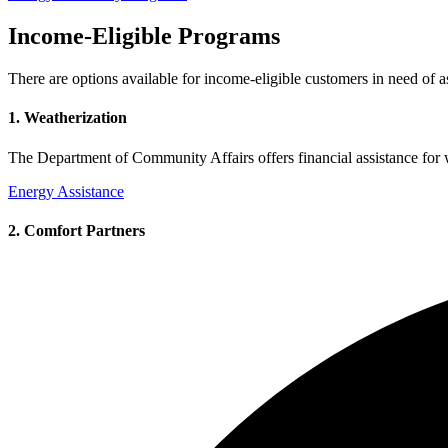
Income-Eligible Programs​​​​‌ ‍ ​‍​‍‌‍ ‌ ​‍‌‍‍‌‌‍‌ ‌‍‍‌‌‍ ‍​‍​‍​ ‍‍​‍​‍‌ ​ ‌‍​‌‌‍ ‍‌‍‍‌‌ ‌​‌ ‍‌​‍ ‍‌‍‍‌‌‍ ​‍​‍​‍ ​​‍​‍‌‍‍​‌ ​‍‌‍‌‌‌‍‌‍​‍​‍​ ‍‍​‍​‍‌‍‍​‌ ‌​‌ ‌​‌ ​​​ ‍‍​‍ ​‍ ‌‍ ​‌‍ ‌‍​ ‌‍​‌‌‍ ​‌‍‍​‌‍ ‌ ​ ‌ ‌​​ ‍‍​ ​ ​ ​ ​ ​ ​ ​ ​‍ ‌‍‍‌‌‍ ‍‌ ‌​‌‍‌‌‌‍ ‍‌ ‌​​‍ ‌‍‌‌‌‍‌​‌‍‍‌‌ ‌​​‍ ‌‍ ‌‌‍ ‌‍‌​‌‍‌‌​ ‌‌ ​​‌ ​‍‌‍‌‌‌ ​ ‌‍‌‌‌‍ ‍‌ ‌​‌‍​‌‌ ‌​‌‍‍‌‌‍ ‌‍ ‍​ ‍ ‌‍‍‌‌‍‌​​ ‌​ ‌​‌‍‌‍​ ​​​ ​​​ ​​‌‍​‌​ ‌‌‌‍​ ​‍ ‌‌‍‌‍​ ​‍​ ‌‌​ ​​​‍ ‌​ ‌​​ ‌ ​ ‌‍​ ​‍​‍ ‌‌‍​‍​ ‍​‌‍​‍​ ‌​​‍ ‌​ ​‍​ ‌‍​ ‍​‌‍​ ​ ​​​ ‍‌​ ‌‌​ ‌​​ ‍​​ ‌​​ ‌ ​ ‌‌​ ‍ ‌ ‌​‌ ‍‌‌ ​​‌‍‌‌​ ‌‌ ​‍‌‍‌‌‌ ​ ‌‍ ‌ ‌‌‌ ​‍‌‍​ ‌‍‌‌​ ‍ ‌ ​​‌‍​‌‌ ‌​‌‍‍​​ ‌‌ ​ ‌‍‌‌‌‍​ ‌ ‌​‌‍‍‌‌‍ ‌‍ ‍‌ ​ ​‍‌‌​ ‌‌‌​​‍‌‌ ‌‍‍ ‌‍‌‌‌ ‍‌​‍‌‌​ ​ ‌​‌​​‍‌‌​ ​ ‌​‌​​‍‌‌​ ​‍​ ​‍‌‍​‍​ ​​‌‍​‌​ ‌ ‌‍‌​​ ‌ ​ ‌‍​ ​ ​ ​​​ ‌‍​ ‌‍‌‍​ ​‍‌‌​ ​‍​ ​‍​‍‌‌​ ‌‌‌​‌​​‍ ‍‌‍‍​‌‍‌‌‌‍​‌‌‍‌​‌‍‍‌‌‍ ‍‌‍‌ ​ ‌‍​‍‌‍​‌‌ ​ ‌‍‌‌‌‌‌‌‌ ​‍‌‍ ​​ ‌‌‍‍​‌ ‌​‌ ‌​‌ ​​​‍‌‌​ ​ ‌​​‌​‍‌‌​ ​‍‌​‌‍​‍‌‌​ ​‍‌​‌‍‌‍ ​‌‍ ‌‍​ ‌‍​‌‌‍ ​‌‍‍​‌‍ ‌ ​ ‌ ‌​​‍‌‌​ ​ ‌​​‌​ ​ ​ ​ ​ ​ ​ ​ ​‍‌‍‌‍‍‌‌‍‌​​ ‌​ ‌​‌‍‌‍​ ​​​ ​​​ ​​‌‍​‌​ ‌‌‌‍​ ​‍ ‌‌‍‌‍​ ​‍​ ‌‌​ ​​​‍ ‌​ ‌​​ ‌ ​ ‌‍​ ​‍​‍ ‌‌‍​‍​ ‍​‌‍​‍​ ‌​​‍ ‌​ ​‍​ ‌‍​ ‍​‌‍​ ​ ​​​ ‍‌​ ‌‌​ ‌​​ ‍​​ ‌​​ ‌ ​ ‌‌​‍‌‍‌ ‌​‌ ‍‌‌ ​​‌‍‌‌​ ‌‌ ​‍‌‍‌‌‌ ​ ‌‍ ‌ ‌‌‌ ​‍‌‍​ ‌‍‌‌​‍‌‍‌ ​​‌‍​‌‌ ‌​‌‍‍​​ ‌‌ ​ ‌‍‌‌‌‍​ ‌ ‌​‌‍‍‌‌‍ ‌‍ ‍‌ ​ ​‍‌‌​ ‌‌‌​​‍‌‌ ‌‍‍ ‌‍‌‌‌ ‍‌​‍‌‌​ ​ ‌​‌​​‍‌‌​ ​ ‌​‌​​‍‌‌​ ​‍​ ​‍‌‍​‍​ ​​‌‍​‌​ ‌ ‌‍‌​​ ‌ ​ ‌‍​ ​ ​ ​​​ ‌‍​ ‌‍‌‍​ ​‍‌‌​ ​‍​ ​‍​‍‌‌​ ‌‌‌​‌​​‍ ‍‌‍‍​‌‍‌‌‌‍​‌‌‍‌​‌‍‍‌‌‍ ‍‌‍‌ ​‍‌‍‌ ​​‌‍‌‌‌ ​‍‌ ​ ‌ ​​‌‍‌‌‌‍​ ‌ ‌​‌‍‍‌‌ ‌‍‌‍‌‌​ ‌‌ ​​‌ ‌‌‌‍​‍‌‍ ​‌‍‍‌‌ ​ ‌‍‍​‌‍‌‌‌‍‌​​‍​‍‌ ‌
There are options available for income-eligible customers in need of assistance. ​​​​‌ ‍ ​‍​‍‌‍ ‌ ​‍‌‍‍‌‌‍‌ ‌‍‍‌‌‍ ‍​‍​‍​ ‍‍​‍​‍‌ ​ ‌‍​‌‌‍ ‍‌‍‍‌‌ ‌​‌ ‍‌​‍ ‍‌‍‍‌‌‍ ​‍​‍​‍ ​​‍​‍‌‍‍​‌ ​‍‌‍‌‌‌‍‌‍​‍​‍​ ‍‍​‍​‍‌‍‍​‌ ‌​‌ ‌​‌ ​​​ ‍‍​‍ ​‍ ‌‍ ​‌‍ ‌‍​ ‌‍​‌‌‍ ​‌‍‍​‌‍ ‌ ​ ‌ ‌​​ ‍‍​ ​ ​ ​ ​ ​ ​ ​ ​‍ ‌‍‍‌‌‍ ‍‌ ‌​‌‍‌‌‌‍ ‍‌ ‌​​‍ ‌‍‌‌‌‍‌​‌‍‍‌‌ ‌​​‍ ‌‍ ‌‌‍ ‌‍‌​‌‍‌‌​ ‌‌ ​​‌ ​‍‌‍‌‌‌ ​ ‌‍‌‌‌‍ ‍‌ ‌​‌‍​‌‌ ‌​‌‍‍‌‌‍ ‌‍ ‍​ ‍ ‌‍‍‌‌‍‌​​ ‌​ ‌​‌‍‌‍​ ​​​ ​​​ ​​‌‍​‌​ ‌‌‌‍​ ​‍ ‌‌‍‌‍​ ​‍​ ‌‌​ ​​​‍ ‌​ ‌​​ ‌ ​ ‌‍​ ​‍​‍ ‌‌‍​‍​ ‍​‌‍​‍​ ‌​​‍ ‌​ ​‍​ ‌‍​ ‍​‌‍​ ​ ​​​ ‍‌​ ‌‌​ ‌​​ ‍​​ ‌​​ ‌ ​ ‌‌​ ‍ ‌ ‌​‌ ‍‌‌ ​​‌‍‌‌​ ‌‌ ​‍‌‍‌‌‌ ​ ‌‍ ‌ ‌‌‌ ​‍‌‍​ ‌‍‌‌​ ‍ ‌ ​​‌‍​‌‌ ‌​‌‍‍​​ ‌‌ ​ ‌‍‌‌‌‍​ ‌ ‌​‌‍‍‌‌‍ ‌‍ ‍‌ ​ ​‍‌‌​ ‌‌‌​​‍‌‌ ‌‍‍ ‌‍‌‌‌ ‍‌​‍‌‌​ ​ ‌​‌​​‍‌‌​ ​ ‌​‌​​‍‌‌​ ​‍​ ​‍‌‍​‍​ ​​‌‍​‌​ ‌ ‌‍‌​​ ‌ ​ ‌‍​ ​ ​ ​​​ ‌‍​ ‌‍‌‍​ ​‍‌‌​ ​‍​ ​‍​‍‌‌​ ‌‌‌​‌​​‍ ‍‌‍​ ‌‍ ‌‍ ‍‌ ‌​‌‍‌‌‌‍ ‍‌ ‌​​‍‌‌​ ‌‌‌​​‍‌‌ ‌‍‍ ‌‍‌‌‌ ‍‌​‍‌‌​ ​ ‌​‌​​‍‌‌​ ​ ‌​‌​​‍‌‌​ ​‍​ ​‍‌‍‌‌​ ‍​‌‍​ ‌‍​‍​ ​​​ ‌​​ ‌‍‌‍​‍‌‍​‍​ ‍‌‌‍‌‌‌‍​‍​‍‌‌​ ​‍​ ​‍​‍‌‌​ ‌‌‌​‌​​‍ ‍‌‍​ ‌‍‍​‌‍‍‌‌‍ ​‌‍‌​‌ ​‍‌‍‌‌‌‍ ‍​‍‌‌​ ‌‌‌​​‍‌‌ ‌‍‍ ‌‍‌‌‌ ‍‌​‍‌‌​ ​ ‌​‌​​‍‌‌​ ​ ‌​‌​​‍‌‌​ ​‍​ ​‍​ ​​​ ‌​‌‍​ ​ ‌‍‌‍​‌​ ‌‌​ ‍‌‌‍‌​​ ‍​‌‍‌‌​ ‌ ‌‍‌​​‍‌‌​ ​‍​ ​‍​‍‌‌​ ‌‌‌​‌​​‍ ‍‌ ‌​‌‍‌‌‌ ‍​‌ ‌​​ ‌‍​‍‌‍​‌‌ ​ ‌‍‌‌‌‌‌‌‌ ​‍‌‍ ​​ ‌‌‍‍​‌ ‌​‌ ‌​‌ ​​​‍‌‌​ ​ ‌​​‌​‍‌‌​ ​‍‌​‌‍​‍‌‌​ ​‍‌​‌‍‌‍ ​‌‍ ‌‍​ ‌‍​‌‌‍ ​‌‍‍​‌‍ ‌ ​ ‌ ‌​​‍‌‌​ ​ ‌​​‌​ ​ ​ ​ ​ ​ ​ ​ ​‍‌‍‌‍‍‌‌‍‌​​ ‌​ ‌​‌‍‌‍​ ​​​ ​​​ ​​‌‍​‌​ ‌‌‌‍​ ​‍ ‌‌‍‌‍​ ​‍​ ‌‌​ ​​​‍ ‌​ ‌​​ ‌ ​ ‌‍​ ​‍​‍ ‌‌‍​‍​ ‍​‌‍​‍​ ‌​​‍ ‌​ ​‍​ ‌‍​ ‍​‌‍​ ​ ​​​ ‍‌​ ‌‌​ ‌​​ ‍​​ ‌​​ ‌ ​ ‌‌​‍‌‍‌ ‌​‌ ‍‌‌ ​​‌‍‌‌​ ‌‌ ​‍‌‍‌‌‌ ​ ‌‍ ‌ ‌‌‌ ​‍‌‍​ ‌‍‌‌​‍‌‍‌ ​​‌‍​‌‌ ‌​‌‍‍​​ ‌‌ ​ ‌‍‌‌‌‍​ ‌ ‌​‌‍‍‌‌‍ ‌‍ ‍‌ ​ ​‍‌‌​ ‌‌‌​​‍‌‌ ‌‍‍ ‌‍‌‌‌ ‍‌​‍‌‌​ ​ ‌​‌​​‍‌‌​ ​ ‌​‌​​‍‌‌​ ​‍​ ​‍‌‍​‍​ ​​‌‍​‌​ ‌ ‌‍‌​​ ‌ ​ ‌‍​ ​ ​ ​​​ ‌‍​ ‌‍‌‍​ ​‍‌‌​ ​‍​ ​‍​‍‌‌​ ‌‌‌​‌​​‍ ‍‌‍​ ‌‍ ‌‍ ‍‌ ‌​‌‍‌‌‌‍ ‍‌ ‌​​‍‌‌​ ‌‌‌​​‍‌‌ ‌‍‍ ‌‍‌‌‌ ‍‌​‍‌‌​ ​ ‌​‌​​‍‌‌​ ​ ‌​‌​​‍‌‌​ ​‍​ ​‍‌‍‌‌​ ‍​‌‍​ ‌‍​‍​ ​​​ ‌​​ ‌‍‌‍​‍‌‍​‍​ ‍‌‌‍‌‌‌‍​‍​‍‌‌​ ​‍​ ​‍​‍‌‌​ ‌‌‌​‌​​‍ ‍‌‍​ ‌‍‍​‌‍‍‌‌‍ ​‌‍
1. Weatherization​​​​‌ ‍ ​‍​‍‌‍ ‌ ​‍‌‍‍‌‌‍‌ ‌‍‍‌‌‍ ‍​‍​‍​ ‍‍​‍​‍‌ ​ ‌‍​‌‌‍ ‍‌‍‍‌‌ ‌​‌ ‍‌​‍ ‍‌‍‍‌‌‍ ​‍​‍​‍ ​​‍​‍‌‍‍​‌ ​‍‌‍‌‌‌‍‌‍​‍​‍​ ‍‍​‍​‍‌‍‍​‌ ‌​‌ ‌​‌ ​​​ ‍‍​‍ ​‍ ‌‍ ​‌‍ ‌‍​ ‌‍​‌‌‍ ​‌‍‍​‌‍ ‌ ​ ‌ ‌​​ ‍‍​ ​ ​ ​ ​ ​ ​ ​ ​‍ ‌‍‍‌‌‍ ‍‌ ‌​‌‍‌‌‌‍ ‍‌ ‌​​‍ ‌‍‌‌‌‍‌​‌‍‍‌‌ ‌​​‍ ‌‍ ‌‌‍ ‌‍‌​‌‍‌‌​ ‌‌ ​​‌ ​‍‌‍‌‌‌ ​ ‌‍‌‌‌‍ ‍‌ ‌​‌‍​‌‌ ‌​‌‍‍‌‌‍ ‌‍ ‍​ ‍ ‌‍‍‌‌‍‌​​ ‌​ ‌​‌‍‌‍​ ​​​ ​​​ ​​‌‍​‌​ ‌‌‌‍​ ​‍ ‌‌‍‌‍​ ​‍​ ‌‌​ ​​​‍ ‌​ ‌​​ ‌ ​ ‌‍​ ​‍​‍ ‌‌‍​‍​ ‍​‌‍​‍​ ‌​​‍ ‌​ ​‍​ ‌‍​ ‍​‌‍​ ​ ​​​ ‍‌​ ‌‌​ ‌​​ ‍​​ ‌​​ ‌ ​ ‌‌​ ‍ ‌ ‌​‌ ‍‌‌ ​​‌‍‌‌​ ‌‌ ​‍‌‍‌‌‌ ​ ‌‍ ‌ ‌‌‌ ​‍‌‍​ ‌‍‌‌​ ‍ ‌ ​​‌‍​‌‌ ‌​‌‍‍​​ ‌‌ ​ ‌‍‌‌‌‍​ ‌ ‌​‌‍‍‌‌‍ ‌‍ ‍‌ ​ ​‍‌‌​ ‌‌‌​​‍‌‌ ‌‍‍ ‌‍‌‌‌ ‍‌​‍‌‌​ ​ ‌​‌​​‍‌‌​ ​ ‌​‌​​‍‌‌​ ​‍​ ​‍‌‍​‍​ ​​‌‍​‌​ ‌ ‌‍‌​​ ‌ ​ ‌‍​ ​ ​ ​​​ ‌‍​ ‌‍‌‍​ ​‍‌‌​ ​‍​ ​‍​‍‌‌​ ‌‌‌​‌​​‍ ‍‌‍​ ‌‍ ‌‍ ‍‌ ‌​‌‍‌‌‌‍ ‍‌ ‌​​‍‌‌​ ‌‌‌​​‍‌‌ ‌‍‍ ‌‍‌‌‌ ‍‌​‍‌‌​ ​ ‌​‌​​‍‌‌​ ​ ‌​‌​​‍‌‌​ ​‍​ ​‍​ ‌​​ ‍‌‌‍‌‍‌‍​ ​ ​ ​ ​​​ ‌​‌‍‌‌‌‍​‍‌‍‌‌‌‍​‌‌‍‌‍​‍‌‌​ ​‍​ ​‍​‍‌‌​ ‌‌‌​‌​​‍ ‍‌‍​ ‌‍‍​‌‍‍‌‌‍ ​‌‍‌​‌ ​‍‌‍‌‌‌‍ ‍​‍‌‌​ ‌‌‌​​‍‌‌ ‌‍‍ ‌‍‌‌‌ ‍‌​‍‌‌​ ​ ‌​‌​​‍‌‌​ ​ ‌​‌​​‍‌‌​ ​‍​ ​‍‌‍​ ​ ‍‌‌‍​ ​ ​ ‌‍​‌‌‍‌‌​ ‍‌​ ‌ ‌‍‌‍​ ‍‌‌‍​ ​ ‌‌​‍‌‌​ ​‍​ ​‍​‍‌‌​ ‌‌‌​‌​​‍ ‍‌ ‌​‌‍‌‌‌ ‍​‌ ‌​​ ‌‍​‍‌‍​‌‌ ​ ‌‍‌‌‌‌‌‌‌ ​‍‌‍ ​​ ‌‌‍‍​‌ ‌​‌ ‌​‌ ​​​‍‌‌​ ​ ‌​​‌​‍‌‌​ ​‍‌​‌‍​‍‌‌​ ​‍‌​‌‍‌‍ ​‌‍ ‌‍​ ‌‍​‌‌‍ ​‌‍‍​‌‍ ‌ ​ ‌ ‌​​‍‌‌​ ​ ‌​​‌​ ​ ​ ​ ​ ​ ​ ​ ​‍‌‍‌‍‍‌‌‍‌​​ ‌​ ‌​‌‍‌‍​ ​​​ ​​​ ​​‌‍​‌​ ‌‌‌‍​ ​‍ ‌‌‍‌‍​ ​‍​ ‌‌​ ​​​‍ ‌​ ‌​​ ‌ ​ ‌‍​ ​‍​‍ ‌‌‍​‍​ ‍​‌‍​‍​ ‌​​‍ ‌​ ​‍​ ‌‍​ ‍​‌‍​ ​ ​​​ ‍‌​ ‌‌​ ‌​​ ‍​​ ‌​​ ‌ ​ ‌‌​‍‌‍‌ ‌​‌ ‍‌‌ ​​‌‍‌‌​ ‌‌ ​‍‌‍‌‌‌ ​ ‌‍ ‌ ‌‌‌ ​‍‌‍​ ‌‍‌‌​‍‌‍‌ ​​‌‍​‌‌ ‌​‌‍‍​​ ‌‌ ​ ‌‍‌‌‌‍​ ‌ ‌​‌‍‍‌‌‍ ‌‍ ‍‌ ​ ​‍‌‌​ ‌‌‌​​‍‌‌ ‌‍‍ ‌‍‌‌‌ ‍‌​‍‌‌​ ​ ‌​‌​​‍‌‌​ ​ ‌​‌​​‍‌‌​ ​‍​ ​‍‌‍​‍​ ​​‌‍​‌​ ‌ ‌‍‌​​ ‌ ​ ‌‍​ ​ ​ ​​​ ‌‍​ ‌‍‌‍​ ​‍‌‌​ ​‍​ ​‍​‍‌‌​ ‌‌‌​‌​​‍ ‍‌‍​ ‌‍ ‌‍ ‍‌ ‌​‌‍‌‌‌‍ ‍‌ ‌​​‍‌‌​ ‌‌‌​​‍‌‌ ‌‍‍ ‌‍‌‌‌ ‍‌​‍‌‌​ ​ ‌​‌​​‍‌‌​ ​ ‌​‌​​‍‌‌​ ​‍​ ​‍​ ‌​​ ‍‌‌‍‌‍‌‍​ ​ ​ ​ ​​​ ‌​‌‍‌‌‌‍​‍‌‍‌‌‌‍​‌‌‍‌‍​‍‌‌​ ​‍​ ​‍​‍‌‌​ ‌‌‌​‌​​‍ ‍‌‍​ ‌‍‍​‌‍‍‌‌‍ ​‌‍‌​‌ ​‍‌‍‌‌‌‍ ‍​‍‌‌​ ‌‌‌​​‍‌‌ ‌‍‍ ‌‍‌‌‌ ‍‌​‍‌‌​ ​ ‌​‌​​‍‌‌​ ​ ‌​‌​​‍‌‌​ ​‍​ ​‍‌‍​ ​ ‍‌‌‍​ ​ ​ ‌‍​‌‌‍‌‌​ ‍‌​ ‌ ‌‍‌‍​ ‍‌‌‍​ ​ ‌‌​‍‌‌​ ​‍​ ​‍​‍‌‌​ ‌‌‌​‌​​‍ ‍‌ ‌​‌‍‌‌‌ ‍​‌ ‌​​‍‌‍‌ ​​‌‍‌‌‌ ​‍‌ ​ ‌ ​​‌‍‌‌‌‍​ ‌ ‌​‌‍‍‌‌ ‌‍‌‍‌‌​ ‌‌ ​​‌ ‌‌‌‍​‍‌‍ ​‌‍‍‌‌ ​ ‌‍‍​‌‍‌‌‌‍‌​​‍​‍‌ ‌
The Department of Community Affairs offers financial assistance for weatherization to income-eligible households that are having a difficulty paying their heating and cooling bills. Find information below:​​​​‌ ‍ ​‍​‍‌‍ ‌ ​‍‌‍‍‌‌‍‌ ‌‍‍‌‌‍ ‍​‍​‍​ ‍‍​‍​‍‌ ​ ‌‍​‌‌‍ ‍‌‍‍‌‌ ‌​‌ ‍‌​‍ ‍‌‍‍‌‌‍ ​‍​‍​‍ ​​‍​‍‌‍‍​‌ ​‍‌‍‌‌‌‍‌‍​‍​‍​ ‍‍​‍​‍‌‍‍​‌ ‌​‌ ‌​‌ ​​​ ‍‍​‍ ​‍ ‌‍ ​‌‍ ‌‍​ ‌‍​‌‌‍ ​‌‍‍​‌‍ ‌ ​ ‌ ‌​​ ‍‍​ ​ ​ ​ ​ ​ ​ ​ ​‍ ‌‍‍‌‌‍ ‍‌ ‌​‌‍‌‌‌‍ ‍‌ ‌​​‍ ‌‍‌‌‌‍‌​‌‍‍‌‌ ‌​​‍ ‌‍ ‌‌‍ ‌‍‌​‌‍‌‌​ ‌‌ ​​‌ ​‍‌‍‌‌‌ ​ ‌‍‌‌‌‍ ‍‌ ‌​‌‍​‌‌ ‌​‌‍‍‌‌‍ ‌‍ ‍​ ‍ ‌‍‍‌‌‍‌​​ ‌​ ‌​‌‍‌‍​ ​​​ ​​​ ​​‌‍​‌​ ‌‌‌‍​ ​‍ ‌‌‍‌‍​ ​‍​ ‌‌​ ​​​‍ ‌​ ‌​​ ‌ ​ ‌‍​ ​‍​‍ ‌‌‍​‍​ ‍​‌‍​‍​ ‌​​‍ ‌​ ​‍​ ‌‍​ ‍​‌‍​ ​ ​​​ ‍‌​ ‌‌​ ‌​​ ‍​​ ‌​​ ‌ ​ ‌‌​ ‍ ‌ ‌​‌ ‍‌‌ ​​‌‍‌‌​ ‌‌ ​‍‌‍‌‌‌ ​ ‌‍ ‌ ‌‌‌ ​‍‌‍​ ‌‍‌‌​ ‍ ‌ ​​‌‍​‌‌ ‌​‌‍‍​​ ‌‌ ​ ‌‍‌‌‌‍​ ‌ ‌​‌‍‍‌‌‍
Energy Assistance​​​​‌ ‍ ​‍​‍‌‍ ‌ ​‍‌‍‍‌‌‍‌ ‌‍‍‌‌‍ ‍​‍​‍​ ‍‍​‍​‍‌ ​ ‌‍​‌‌‍ ‍‌‍‍‌‌ ‌​‌ ‍‌​‍ ‍‌‍‍‌‌‍ ​‍​‍​‍ ​​‍​‍‌‍‍​‌ ​‍‌‍‌‌‌‍‌‍​‍​‍​ ‍‍​‍​‍‌‍‍​‌ ‌​‌ ‌​‌ ​​​ ‍‍​‍ ​‍ ‌‍ ​‌‍ ‌‍​ ‌‍​‌‌‍ ​‌‍‍​‌‍ ‌ ​ ‌ ‌​​ ‍‍​ ​ ​ ​ ​ ​ ​ ​ ​‍ ‌‍‍‌‌‍ ‍‌ ‌​‌‍‌‌‌‍ ‍‌ ‌​​‍ ‌‍‌‌‌‍‌​‌‍‍‌‌ ‌​​‍ ‌‍ ‌‌‍ ‌‍‌​‌‍‌‌​ ‌‌ ​​‌ ​‍‌‍‌‌‌ ​ ‌‍‌‌‌‍ ‍‌ ‌​‌‍​‌‌ ‌​‌‍‍‌‌‍ ‌‍ ‍​ ‍ ‌‍‍‌‌‍‌​​ ‌​ ‌​‌‍‌‍​ ​​​ ​​​ ​​‌‍​‌​ ‌‌‌‍​ ​‍ ‌‌‍‌‍​ ​‍​ ‌‌​ ​​​‍ ‌​ ‌​​ ‌ ​ ‌‍​ ​‍​‍ ‌‌‍​‍​ ‍​‌‍​‍​ ‌​​‍ ‌​ ​‍​ ‌‍​ ‍​‌‍​ ​ ​​​ ‍‌​ ‌‌​ ‌​​ ‍​​ ‌​​ ‌ ​ ‌‌​ ‍ ‌ ‌​‌ ‍‌‌ ​​‌‍‌‌​ ‌‌ ​‍‌‍‌‌‌ ​ ‌‍ ‌ ‌‌‌ ​‍‌‍​ ‌‍‌‌​ ‍ ‌ ​​‌‍​‌‌ ‌​‌‍‍​​ ‌‌ ​ ‌‍‌‌‌‍​ ‌ ‌​‌‍‍‌‌‍ ‌‍ ‍‌ ​ ​‍‌‌​ ‌‌‌​​‍‌‌ ‌‍‍ ‌‍‌‌‌ ‍‌​‍‌‌​ ​ ‌​‌​​‍‌‌​ ​ ‌​‌​​‍‌‌​ ​‍​ ​‍‌‍​‍​ ​​‌‍​‌​ ‌ ‌‍‌​​ ‌ ​ ‌‍​ ​ ​ ​​​ ‌‍​ ‌‍‌‍​ ​‍‌‌​ ​‍​ ​‍​‍‌‌​ ‌‌‌​‌​​‍ ‍‌‍​ ‌‍ ‌‍ ‍‌ ‌​‌‍‌‌‌‍ ‍‌ ‌​​‍‌‌​ ‌‌‌​​‍‌‌ ‌‍‍ ‌‍‌‌‌ ‍‌​‍‌‌​ ​ ‌​‌​​‍‌‌​ ​ ‌​‌​​‍‌‌​ ​‍​ ​‍​ ​ ​ ‌​‌‍‌‍‌‍​‌‌‍‌‍‌‍‌‍​ ‌‌​ ‍​‌‍​ ‌‍​‌‌‍‌‌​ ‍‌​‍‌‌​ ​‍​ ​‍​‍‌‌​ ‌‌‌​‌​​‍ ‍‌ ‌​‌‍‌‌‌ ‍​‌ ‌​​ ‌‍​‍‌‍​‌‌ ​ ‌‍‌‌‌‌‌‌‌ ​‍‌‍ ​​ ‌‌‍‍​‌ ‌​‌ ‌​‌ ​​​‍‌‌​ ​ ‌​​‌​‍‌‌​ ​‍‌​‌‍​‍‌‌​ ​‍‌​‌‍‌‍ ​‌‍ ‌‍​ ‌‍​‌‌‍ ​‌‍‍​‌‍ ‌ ​ ‌ ‌​​‍‌‌​ ​ ‌​​‌​ ​ ​ ​ ​ ​ ​ ​ ​‍‌‍‌‍‍‌‌‍‌​​ ‌​ ‌​‌‍‌‍​ ​​​ ​​​ ​​‌‍​‌​ ‌‌‌‍​ ​‍ ‌‌‍‌‍​ ​‍​ ‌‌​ ​​​‍ ‌​ ‌​​ ‌ ​ ‌‍​ ​‍​‍ ‌‌‍​‍​ ‍​‌‍​‍​ ‌​​‍ ‌​ ​‍​ ‌‍​ ‍​‌‍​ ​ ​​​ ‍‌​ ‌‌​ ‌​​ ‍​​ ‌​​ ‌ ​ ‌‌​‍‌‍‌ ‌​‌ ‍‌‌ ​​‌‍‌‌​ ‌‌ ​‍‌‍‌‌‌ ​ ‌‍ ‌ ‌‌‌ ​‍‌‍​ ‌‍‌‌​‍‌‍‌ ​​‌‍​‌‌ ‌​‌‍‍​​ ‌‌ ​ ‌‍‌‌‌‍​ ‌ ‌​‌‍‍‌‌‍ ‌‍ ‍‌ ​ ​‍‌‌​ ‌‌‌​​‍‌‌ ‌‍‍ ‌‍‌‌‌ ‍‌​‍‌‌​ ​ ‌​‌​​‍‌‌​ ​ ‌​‌​​‍‌‌​ ​‍​ ​‍‌‍​‍​ ​​‌‍​‌​ ‌ ‌‍‌​​ ‌ ​ ‌‍​ ​ ​ ​​​ ‌‍​ ‌‍‌‍​ ​‍‌‌​ ​‍​ ​‍​‍‌‌​ ‌‌‌​‌​​‍ ‍‌‍​ ‌‍ ‌‍ ‍‌ ‌​‌‍‌‌‌‍ ‍‌ ‌​​‍‌‌​ ‌‌‌​​‍‌‌ ‌‍‍ ‌‍‌‌‌ ‍‌​‍‌‌​ ​ ‌​‌​​‍‌‌​ ​ ‌​‌​​‍‌‌​ ​‍​ ​‍​ ​ ​ ‌​‌‍‌‍‌‍​‌‌‍‌‍‌‍‌‍​ ‌‌​ ‍​‌‍​ ‌‍​‌‌‍‌‌​ ‍‌​‍‌‌​ ​‍​ ​‍​‍‌‌​ ‌‌‌​‌​​‍ ‍‌ ‌​‌‍‌‌‌ ‍​‌ ‌​​‍‌‍‌ ​​‌‍‌‌‌ ​‍‌ ​ ‌ ​​‌‍‌‌‌‍​ ‌ ‌​‌‍‍‌‌ ‌‍‌‍‌‌​ ‌‌ ​​‌ ‌‌‌‍​‍‌‍ ​‌‍‍‌‌ ​ ‌‍‍​‌‍‌‌‌‍‌​​‍​‍‌ ‌
2. Comfort Partners​​​​‌ ‍ ​‍​‍‌‍ ‌ ​‍‌‍‍‌‌‍‌ ‌‍‍‌‌‍ ‍​‍​‍​ ‍‍​‍​‍‌ ​ ‌‍​‌‌‍ ‍‌‍‍‌‌ ‌​‌ ‍‌​‍ ‍‌‍‍‌‌‍ ​‍​‍​‍ ​​‍​‍‌‍‍​‌ ​‍‌‍‌‌‌‍‌‍​‍​‍​ ‍‍​‍​‍‌‍‍​‌ ‌​‌ ‌​‌ ​​​ ‍‍​‍ ​‍ ‌‍ ​‌‍ ‌‍​ ‌‍​‌‌‍ ​‌‍‍​‌‍ ‌ ​ ‌ ‌​​ ‍‍​ ​ ​ ​ ​ ​ ​ ​ ​‍ ‌‍‍‌‌‍ ‍‌ ‌​‌‍‌‌‌‍ ‍‌ ‌​​‍ ‌‍‌‌‌‍‌​‌‍‍‌‌ ‌​​‍ ‌‍ ‌‌‍ ‌‍‌​‌‍‌‌​ ‌‌ ​​‌ ​‍‌‍‌‌‌ ​ ‌‍‌‌‌‍ ‍‌ ‌​‌‍​‌‌ ‌​‌‍‍‌‌‍ ‌‍ ‍​ ‍ ‌‍‍‌‌‍‌​​ ‌​ ‌​‌‍‌‍​ ​​​ ​​​ ​​‌‍​‌​ ‌‌‌‍​ ​‍ ‌‌‍‌‍​ ​‍​ ‌‌​ ​​​‍ ‌​ ‌​​ ‌ ​ ‌‍​ ​‍​‍ ‌‌‍​‍​ ‍​‌‍​‍​ ‌​​‍ ‌​ ​‍​ ‌‍​ ‍​‌‍​ ​ ​​​ ‍‌​ ‌‌​ ‌​​ ‍​​ ‌​​ ‌ ​ ‌‌​ ‍ ‌ ‌​‌ ‍‌‌ ​​‌‍‌‌​ ‌‌ ​‍‌‍‌‌‌ ​ ‌‍ ‌ ‌‌‌ ​‍‌‍​ ‌‍‌‌​ ‍ ‌ ​​‌‍​‌‌ ‌​‌‍‍​​ ‌‌ ​ ‌‍‌‌‌‍​ ‌ ‌​‌‍‍‌‌‍ ‌‍ ‍‌ ​ ​‍‌‌​ ‌‌‌​​‍‌‌ ‌‍‍ ‌‍‌‌‌ ‍‌​‍‌‌​ ​ ‌​‌​​‍‌‌​ ​ ‌​‌​​‍‌‌​ ​‍​ ​‍‌‍​‍​ ​​‌‍​‌​ ‌ ‌‍‌​​ ‌ ​ ‌‍​ ​ ​ ​​​ ‌‍​ ‌‍‌‍​ ​‍‌‌​ ​‍​ ​‍​‍‌‌​ ‌‌‌​‌​​‍ ‍‌‍​ ‌‍ ‌‍ ‍‌ ‌​‌‍‌‌‌‍ ‍‌ ‌​​‍‌‌​ ‌‌‌​​‍‌‌ ‌‍‍ ‌‍‌‌‌ ‍‌​‍‌‌​ ​ ‌​‌​​‍‌‌​ ​ ‌​‌​​‍‌‌​ ​‍​ ​‍‌‍​‍​ ‌​​ ‌​​ ​ ​ ‍‌​ ​‍​ ‌ ‌‍​‌​ ​​​ ‍‌​ ‌ ​ ‍​​‍‌‌​ ​‍​ ​‍​‍‌‌​ ‌‌‌​‌​​‍ ‍‌‍​ ‌‍‍​‌‍‍‌‌‍ ​‌‍‌​‌ ​‍‌‍‌‌‌‍ ‍​‍‌‌​ ‌‌‌​​‍‌‌ ‌‍‍ ‌‍‌‌‌ ‍‌​‍‌‌​ ​ ‌​‌​​‍‌‌​ ​ ‌​‌​​‍‌‌​ ​‍​ ​‍‌‍‌‍‌‍​‍​ ​‍​ ​​‌‍‌​​ ​ ​ ​‍‌‍‌‍​ ‌‌​ ​‍​ ‌ ​ ‌‍​‍‌‌​ ​‍​ ​‍​‍‌‌​ ‌‌‌​‌​​‍ ‍‌ ‌​‌‍‌‌‌ ‍​‌ ‌​​ ‌‍​‍‌‍​‌‌ ​ ‌‍‌‌‌‌‌‌‌ ​‍‌‍ ​​ ‌‌‍‍​‌ ‌​‌ ‌​‌ ​​​‍‌‌​ ​ ‌​​‌​‍‌‌​ ​‍‌​‌‍​‍‌‌​ ​‍‌​‌‍‌‍ ​‌‍ ‌‍​ ‌‍​‌‌‍ ​‌‍‍​‌‍ ‌ ​ ‌ ‌​​‍‌‌​ ​ ‌​​‌​ ​ ​ ​ ​ ​ ​ ​ ​‍‌‍‌‍‍‌‌‍‌​​ ‌​ ‌​‌‍‌‍​ ​​​ ​​​ ​​‌‍​‌​ ‌‌‌‍​ ​‍ ‌‌‍‌‍​ ​‍​ ‌‌​ ​​​‍ ‌​ ‌​​ ‌ ​ ‌‍​ ​‍​‍ ‌‌‍​‍​ ‍​‌‍​‍​ ‌​​‍ ‌​ ​‍​ ‌‍​ ‍​‌‍​ ​ ​​​ ‍‌​ ‌‌​ ‌​​ ‍​​ ‌​​ ‌ ​ ‌‌​‍‌‍‌ ‌​‌ ‍‌‌ ​​‌‍‌‌​ ‌‌ ​‍‌‍‌‌‌ ​ ‌‍ ‌ ‌‌‌ ​‍‌‍​ ‌‍‌‌​‍‌‍‌ ​​‌‍​‌‌ ‌​‌‍‍​​ ‌‌ ​ ‌‍‌‌‌‍​ ‌ ‌​‌‍‍‌‌‍ ‌‍ ‍‌ ​ ​‍‌‌​ ‌‌‌​​‍‌‌ ‌‍‍ ‌‍‌‌‌ ‍‌​‍‌‌​ ​ ‌​‌​​‍‌‌​ ​ ‌​‌​​‍‌‌​ ​‍​ ​‍‌‍​‍​ ​​‌‍​‌​ ‌ ‌‍‌​​ ‌ ​ ‌‍​ ​ ​ ​​​ ‌‍​ ‌‍‌‍​ ​‍‌‌​ ​‍​ ​‍​‍‌‌​ ‌‌‌​‌​​‍ ‍‌‍​ ‌‍ ‌‍ ‍‌ ‌​‌‍‌‌‌‍ ‍‌ ‌​​‍‌‌​ ‌‌‌​​‍‌‌ ‌‍‍ ‌‍‌‌‌ ‍‌​‍‌‌​ ​ ‌​‌​​‍‌‌​ ​ ‌​‌​​‍‌‌​ ​‍​ ​‍‌‍​‍​ ‌​​ ‌​​ ​ ​ ‍‌​ ​‍​ ‌ ‌‍​‌​ ​​​ ‍‌​ ‌ ​ ‍​​‍‌‌​ ​‍​ ​‍​‍‌‌​ ‌‌‌​‌​​‍ ‍‌‍​ ‌‍‍​‌‍‍‌‌‍ ​‌‍‌​‌ ​‍‌‍‌‌‌‍ ‍​‍‌‌​ ‌‌‌​​‍‌‌ ‌‍‍ ‌‍‌‌‌ ‍‌​‍‌‌​ ​ ‌​‌​​‍‌‌​ ​ ‌​‌​​‍‌‌​ ​‍​ ​‍‌‍‌‍‌‍​‍​ ​‍​ ​​‌‍‌​​ ​ ​ ​‍‌‍‌‍​ ‌‌​ ​‍​ ‌ ​ ‌‍​‍‌‌​ ​‍​ ​‍​‍‌‌​ ‌‌‌​‌​​‍ ‍‌ ‌​‌‍‌‌‌ ‍​‌ ‌​​‍‌‍‌ ​​‌‍‌‌‌ ​‍‌ ​ ‌ ​​‌‍‌‌‌‍​ ‌ ‌​‌‍‍‌‌ ‌‍‌‍‌‌​ ‌‌ ​​‌ ‌‌‌‍​‍‌‍ ​‌‍‍‌‌ ​ ‌‍‍​‌‍‌‌‌‍‌​​‍​‍‌ ‌