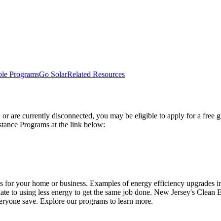
ble Programs
Go Solar
Related Resources
ff, or are currently disconnected, you may be eligible to apply for a free
​ ‍​​ ‌​​ ‌ ​ ‌‌​‍‌‍‌ ‌​‌ ‍‌‌ ​​‌‍‌‌​ ‌‌ ​‍‌‍‌‌‌ ​ ‌‍ ‌ ‌‌‌ ​‍‌‍​ ‌‍‌‌​‍‌‍‌ ​​‌‍​‌‌ ‌​‌‍‍​​ ‌‌ ​ ‌‍‌‌‌‍​ ‌ ‌​‌‍‍‌‌‍ ‌‍ ‍‌ ​ ​‍‌‌​ ‌‌‌​​‍‌‌ ‌‍‍ ‌‍‌‌‌ ‍‌​‍‌‌​ ​ ‌​‌​​‍‌‌​ ​ ‌​‌​​‍‌‌​ ​‍​ ​‍​ ‌‍‌‍‌‍​ ‌ ​ ​‍​ ​​​ ​‌​ ​‌‌‍‌‌​ ​‌​ ‍​​ ‍​​ ‍​​‍‌‌​ ​‍​ ​‍​‍‌‌​ ‌‌‌​‌​​‍ ‍‌‍​ ‌‍ ‌‍ ‍‌ ‌​‌‍‌‌‌‍ ‍‌ ‌​​‍‌‌​ ‌‌‌​​‍‌‌ ‌‍‍ ‌‍‌‌‌ ‍‌​‍‌‌​ ​ ‌​‌​​‍‌‌​ ​ ‌​‌​​‍‌‌​ ​‍​ ​‍​ ‌‍‌‍‌‍‌‍​‍​ ‍‌‌‍‌​‌‍‌‍​ ​‍‌‍​‍‌‍‌​‌‍‌‍​ ‌‍‌‍‌​​‍‌‌​ ​‍​ ​‍​‍‌‌​ ‌‌‌​‌​​‍ ‍‌‍​ ‌‍‍​‌‍‍‌‌‍ ​‌‍‌​‌ ​‍‌‍‌‌‌‍ ‍​‍‌‌​ ‌‌‌​​‍‌‌ ‌‍‍ ‌‍‌‌‌ ‍‌​‍‌‌​ ​ ‌​‌​​‍‌‌​ ​ ‌​‌​​‍‌‌​ ​‍​ ​‍‌‍‌​‌‍‌‌‌‍​‍​ ​​​ ​​​ ​‍​ ‌ ​ ​​​ ​ ​ ‌ ‌‍‌‍​ ​‍​‍‌‌​ ​‍​ ​‍​‍‌‌​ ‌‌‌​‌​​‍ ‍‌ ‌​‌‍‌‌‌ ‍​‌ ‌​​‍‌‍‌ ​​‌‍‌‌‌ ​‍‌ ​ ‌ ​​‌‍‌‌‌‍​ ‌ ‌​‌‍‍‌‌ ‌‍‌‍‌‌​ ‌‌ ​​‌ ‌‌‌‍​‍‌‍ ​‌‍‍‌‌ ​ ‌‍‍​‌‍‌‌‌‍‌​​‍​‍‌ ‌
ts for your home or business. Examples of energy efficiency upgrades i
e to using less energy to get the same job done. New Jersey's Clean En
‌‍ ​‌‍ ‌‍​ ‌‍​‌‌‍ ​‌‍‍​‌‍ ‌ ​ ‌ ‌​​‍‌‌​ ​ ‌​​‌​ ​ ​ ​ ​ ​ ​ ​ ​‍‌‍‌‍‍‌‌‍‌​​ ‌​ ‌​‌‍‌‍​ ​​​ ​​​ ​​‌‍​‌​ ‌‌‌‍​ ​‍ ‌‌‍‌‍​ ​‍​ ‌‌​ ​​​‍ ‌​ ‌​​ ‌ ​ ‌‍​ ​‍​‍ ‌‌‍​‍​ ‍​‌‍​‍​ ‌​​‍ ‌​ ​‍​ ‌‍​ ‍​‌‍​ ​ ​​​ ‍‌​ ‌‌​ ‌​​ ‍​​ ‌​​ ‌ ​ ‌‌​‍‌‍‌ ‌​‌ ‍‌‌ ​​‌‍‌‌​ ‌‌ ​‍‌‍‌‌‌ ​ ‌‍ ‌ ‌‌‌ ​‍‌‍​ ‌‍‌‌​‍‌‍‌ ​​‌‍​‌‌ ‌​‌‍‍​​ ‌‌ ​ ‌‍‌‌‌‍​ ‌ ‌​‌‍‍‌‌‍ ‌‍ ‍‌ ​ ​‍‌‌​ ‌‌‌​​‍‌‌ ‌‍‍ ‌‍‌‌‌ ‍‌​‍‌‌​ ​ ‌​‌​​‍‌‌​ ​ ‌​‌​​‍‌‌​ ​‍​ ​‍‌‍​ ​ ‌‍‌‍​‌‌‍‌​​ ‍‌​ ‌‌​ ‌ ‌‍​‍‌‍​‌‌‍​‍‌‍​‌​ ‍​​‍‌‌​ ​‍​ ​‍​‍‌‌​ ‌‌‌​‌​​‍ ‍‌‍​ ‌‍ ‌‍ ‍‌ ‌​‌‍‌‌‌‍ ‍‌ ‌​​‍‌‌​ ‌‌‌​​‍‌‌ ‌‍‍ ‌‍‌‌‌ ‍‌​‍‌‌​ ​ ‌​‌​​‍‌‌​ ​ ‌​‌​​‍‌‌​ ​‍​ ​‍​ ‍‌​ ‌ ​ ​‌‌‍‌‌​ ​‌‌‍‌‍‌‍‌​‌‍‌​‌‍‌‌‌‍​ ​ ​‍‌‍​‌​‍‌‌​ ​‍​ ​‍​‍‌‌​ ‌‌‌​‌​​‍ ‍‌‍​ ‌‍‍​‌‍‍‌‌‍ ​‌‍‌​‌ ​‍‌‍‌‌‌‍ ‍​‍‌‌​ ‌‌‌​​‍‌‌ ‌‍‍ ‌‍‌‌‌ ‍‌​‍‌‌​ ​ ‌​‌​​‍‌‌​ ​ ‌​‌​​‍‌‌​ ​‍​ ​‍‌‍​ ​ ​​​ ‌​‌‍‌‍​ ‌ ​ ‍​‌‍‌‍​ ​ ​ ​‍‌‍‌‌​ ‌​​ ‍‌​‍‌‌​ ​‍​ ​‍​‍‌‌​ ‌‌‌​‌​​‍ ‍‌ ‌​‌‍‌‌‌ ‍​‌ ‌​​‍‌‍‌ ​​‌‍‌‌‌ ​‍‌ ​ ‌ ​​‌‍‌‌‌‍​ ‌ ‌​‌‍‍‌‌ ‌‍‌‍‌‌​ ‌‌ ​​‌ ‌‌‌‍​‍‌‍ ​‌‍‍‌‌ ​ ‌‍‍​‌‍‌‌‌‍‌​​‍​‍‌ ‌