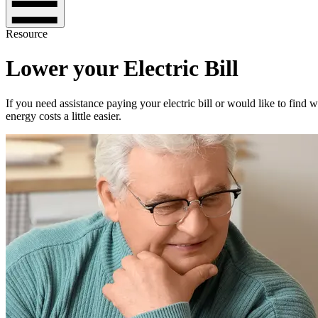
Resource
Lower your Electric Bill
If you need assistance paying your electric bill or would like to find
energy costs a little easier.​​​​‌ ‍ ​‍​‍‌‍ ‌ ​‍‌‍‍‌‌‍‌ ‌‍‍‌‌‍ ‍​‍​‍​ ‍‍​‍​‍‌ ​ ‌‍​‌‌‍ ‍‌‍‍‌‌ ‌​‌ ‍‌​‍ ‍‌‍‍‌‌‍ ​‍​‍​‍ ​​‍​‍‌‍‍​‌ ​‍‌‍‌‌‌‍‌‍​‍​‍​ ‍‍​‍​‍‌‍‍​‌ ‌​‌ ‌​‌ ​​​ ‍‍​‍ ​‍ ‌‍ ​‌‍ ‌‍​ ‌‍​‌‌‍ ​‌‍‍​‌‍ ‌ ​ ‌ ‌​​ ‍‍​ ​ ​ ​ ​ ​ ​ ​ ​‍ ‌‍‍‌‌‍ ‍‌ ‌​‌‍‌‌‌‍ ‍‌ ‌​​‍ ‌‍‌‌‌‍‌​‌‍‍‌‌ ‌​​‍ ‌‍ ‌‌‍ ‌‍‌​‌‍‌‌​ ‌‌ ​​‌ ​‍‌‍‌‌‌ ​ ‌‍‌‌‌‍ ‍‌ ‌​‌‍​‌‌ ‌​‌‍‍‌‌‍ ‌‍ ‍​ ‍ ‌‍‍‌‌‍‌​​ ‌​ ‌​‌‍‌‍​ ​​​ ​​​ ​​‌‍​‌​ ‌‌‌‍​ ​‍ ‌‌‍‌‍​ ​‍​ ‌‌​ ​​​‍ ‌​ ‌​​ ‌ ​ ‌‍​ ​‍​‍ ‌‌‍​‍​ ‍​‌‍​‍​ ‌​​‍ ‌​ ​‍​ ‌‍​ ‍​‌‍​ ​ ​​​ ‍‌​ ‌‌​ ‌​​ ‍​​ ‌​​ ‌ ​ ‌‌​ ‍ ‌ ‌​‌ ‍‌‌ ​​‌‍‌‌​ ‌‌ ​‍‌‍‌‌‌ ​ ‌‍ ‌ ‌‌‌ ​‍‌‍​ ‌‍‌‌​ ‍ ‌ ​​‌‍​‌‌ ‌​‌‍‍​​ ‌‌‍‍​‌‍‌‌‌ ​‍‌‍ ​‍ ‍‌‍​ ‌‍ ‌‍ ‍‌ ‌​‌‍‌‌‌‍ ‍‌ ‌​​‍‌‌​ ‌‌‌​​‍‌‌ ‌‍‍ ‌‍‌‌‌ ‍‌​‍‌‌​ ​ ‌​‌​​‍‌‌​ ​ ‌​‌​​‍‌‌​ ​‍​ ​‍​ ‍​‌‍‌‍​ ​‌‌‍​‌​ ‍‌​ ​‌​ ‌‌​ ‌‌‌‍​‍​ ‍​​ ‌‍​ ‍‌​‍‌‌​ ​‍​ ​‍​‍‌‌​ ‌‌‌​‌​​‍ ‍‌‍​ ‌‍‍​‌‍‍‌‌‍ ​‌‍‌​‌ ​‍‌‍‌‌‌‍ ‍​‍‌‌​ ‌‌‌​​‍‌‌ ‌‍‍ ‌‍‌‌‌ ‍‌​‍‌‌​ ​ ‌​‌​​‍‌‌​ ​ ‌​‌​​‍‌‌​ ​‍​ ​‍​ ‌‍‌‍​‍​ ​‍​ ‌‌​ ​​‌‍‌​​ ‍​​ ‌‌‌‍​‍​ ​ ​ ‌ ​ ​​​‍‌‌​ ​‍​ ​‍​‍‌‌​ ‌‌‌​‌​​‍ ‍‌ ‌​‌‍‌‌‌ ‍​‌ ‌​​ ‌‍​‍‌‍​‌‌ ​ ‌‍‌‌‌‌‌‌‌ ​‍‌‍ ​​ ‌‌‍‍​‌ ‌​‌ ‌​‌ ​​​‍‌‌​ ​ ‌​​‌​‍‌‌​ ​‍‌​‌‍​‍‌‌​ ​‍‌​‌‍‌‍ ​‌‍ ‌‍​ ‌‍​‌‌‍ ​‌‍‍​‌‍ ‌ ​ ‌ ‌​​‍‌‌​ ​ ‌​​‌​ ​ ​ ​ ​ ​ ​ ​ ​‍‌‍‌‍‍‌‌‍‌​​ ‌​ ‌​‌‍‌‍​ ​​​ ​​​ ​​‌‍​‌​ ‌‌‌‍​ ​‍ ‌‌‍‌‍​ ​‍​ ‌‌​ ​​​‍ ‌​ ‌​​ ‌ ​ ‌‍​ ​‍​‍ ‌‌‍​‍​ ‍​‌‍​‍​ ‌​​‍ ‌​ ​‍​ ‌‍​ ‍​‌‍​ ​ ​​​ ‍‌​ ‌‌​ ‌​​ ‍​​ ‌​​ ‌ ​ ‌‌​‍‌‍‌ ‌​‌ ‍‌‌ ​​‌‍‌‌​ ‌‌ ​‍‌‍‌‌‌ ​ ‌‍ ‌ ‌‌‌ ​‍‌‍​ ‌‍‌‌​‍‌‍‌ ​​‌‍​‌‌ ‌​‌‍‍​​ ‌‌‍‍​‌‍‌‌‌ ​‍‌‍ ​‍ ‍‌‍​ ‌‍ ‌‍ ‍‌ ‌​‌‍‌‌‌‍ ‍‌ ‌​​‍‌‌​ ‌‌‌​​‍‌‌ ‌‍‍ ‌‍‌‌‌ ‍‌​‍‌‌​ ​ ‌​‌​​‍‌‌​ ​ ‌​‌​​‍‌‌​ ​‍​ ​‍​ ‍​‌‍‌‍​ ​‌‌‍​‌​ ‍‌​ ​‌​ ‌‌​ ‌‌‌‍​‍​ ‍​​ ‌‍​ ‍‌​‍‌‌​ ​‍​ ​‍​‍‌‌​ ‌‌‌​‌​​‍ ‍‌‍​ ‌‍‍​‌‍‍‌‌‍ ​‌‍‌​‌ ​‍‌‍‌‌‌‍ ‍​‍‌‌​ ‌‌‌​​‍‌‌ ‌‍‍ ‌‍‌‌‌ ‍‌​‍‌‌​ ​ ‌​‌​​‍‌‌​ ​ ‌​‌​​‍‌‌​ ​‍​ ​‍​ ‌‍‌‍​‍​ ​‍​ ‌‌​ ​​‌‍‌​​ ‍​​ ‌‌‌‍​‍​ ​ ​ ‌ ​ ​​​‍‌‌​ ​‍​ ​‍​‍‌‌​ ‌‌‌​‌​​‍ ‍‌ ‌​‌‍‌‌‌ ‍​‌ ‌​​‍‌‍‌ ​​‌‍‌‌‌ ​‍‌ ​ ‌ ​​‌‍‌‌‌‍​ ‌ ‌​‌‍‍‌‌ ‌‍‌‍‌‌​ ‌‌ ​​‌ ‌‌‌‍​‍‌‍ ​‌‍‍‌‌ ​ ‌‍‍​‌‍‌‌‌‍‌​​‍​‍‌ ‌