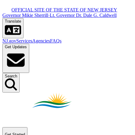
OFFICIAL SITE OF THE STATE OF NEW JERSEY​​​​‌ ‍ ​‍​‍‌‍ ‌ ​‍‌‍‍‌‌‍‌ ‌‍‍‌‌‍ ‍​‍​‍​ ‍‍​‍​‍‌ ​ ‌‍​‌‌‍ ‍‌‍‍‌‌ ‌​‌ ‍‌​‍ ‍‌‍‍‌‌‍ ​‍​‍​‍ ​​‍​‍‌‍‍​‌ ​‍‌‍‌‌‌‍‌‍​‍​‍​ ‍‍​‍​‍‌‍‍​‌ ‌​‌ ‌​‌ ​​​ ‍‍​‍ ​‍ ‌‍ ​‌‍ ‌‍​ ‌‍​‌‌‍ ​‌‍‍​‌‍ ‌ ​ ‌ ‌​​ ‍‍​ ​ ​ ​ ​ ​ ​ ​ ​‍ ‌‍‍‌‌‍ ‍‌ ‌​‌‍‌‌‌‍ ‍‌ ‌​​‍ ‌‍‌‌‌‍‌​‌‍‍‌‌ ‌​​‍ ‌‍ ‌‌‍ ‌‍‌​‌‍‌‌​ ‌‌ ​​‌ ​‍‌‍‌‌‌ ​ ‌‍‌‌‌‍ ‍‌ ‌​‌‍​‌‌ ‌​‌‍‍‌‌‍ ‌‍ ‍​ ‍ ‌‍‍‌‌‍‌​​ ‌‌‍ ‍‌‍‍‍‌​‌ ‌‍ ‌ ‌‍‌​ ​‌‍​‌‌ ‍‌‌‍ ‌ ‌‌‌ ‌​​ ‍ ‌ ‌​‌ ‍‌‌ ​​‌‍‌‌​ ‌‌‍ ‍‌‍‍‍‌‍ ​‌‍​‌‌ ‍‌‌‍ ‌ ‌‌‌ ‌​​ ‍ ‌ ​​‌‍​‌‌ ‌​‌‍‍​​ ‌‌‍‍​‌‍‌‌‌‍​‌‌‍‌​‌‍‌‌‌ ​‍​‍ ‍‌ ​ ‌‍‌‌‌‍​‌‌‍ ​​‍ ‍‌ ‌​‌‍‌‌‌ ‍​‌ ‌​​ ‌‍​‍‌‍​‌‌ ​ ‌‍‌‌‌‌‌‌‌ ​‍‌‍ ​​ ‌‌‍‍​‌ ‌​‌ ‌​‌ ​​​‍‌‌​ ​ ‌​​‌​‍‌‌​ ​‍‌​‌‍​‍‌‌​ ​‍‌​‌‍‌‍ ​‌‍ ‌‍​ ‌‍​‌‌‍ ​‌‍‍​‌‍ ‌ ​ ‌ ‌​​‍‌‌​ ​ ‌​​‌​ ​ ​ ​ ​ ​ ​ ​ ​‍‌‍‌‍‍‌‌‍‌​​ ‌‌‍ ‍‌‍‍‍‌​‌ ‌‍ ‌ ‌‍‌​ ​‌‍​‌‌ ‍‌‌‍ ‌ ‌‌‌ ‌​​‍‌‍‌ ‌​‌ ‍‌‌ ​​‌‍‌‌​ ‌‌‍ ‍‌‍‍‍‌‍ ​‌‍​‌‌ ‍‌‌‍ ‌ ‌‌‌ ‌​​‍‌‍‌ ​​‌‍​‌‌ ‌​‌‍‍​​ ‌‌‍‍​‌‍‌‌‌‍​‌‌‍‌​‌‍‌‌‌ ​‍​‍ ‍‌ ​ ‌‍‌‌‌‍​‌‌‍ ​​‍ ‍‌ ‌​‌‍‌‌‌ ‍​‌ ‌​​‍‌‍‌ ​​‌‍‌‌‌ ​‍‌ ​ ‌ ​​‌‍‌‌‌‍​ ‌ ‌​‌‍‍‌‌ ‌‍‌‍‌‌​ ‌‌ ​​‌ ‌‌‌‍​‍‌‍ ​‌‍‍‌‌ ​ ‌‍‍​‌‍‌‌‌‍‌​​‍​‍‌ ‌
Governor Mikie Sherrill​​​​‌ ‍ ​‍​‍‌‍ ‌ ​‍‌‍‍‌‌‍‌ ‌‍‍‌‌‍ ‍​‍​‍​ ‍‍​‍​‍‌ ​ ‌‍​‌‌‍ ‍‌‍‍‌‌ ‌​‌ ‍‌​‍ ‍‌‍‍‌‌‍ ​‍​‍​‍ ​​‍​‍‌‍‍​‌ ​‍‌‍‌‌‌‍‌‍​‍​‍​ ‍‍​‍​‍‌‍‍​‌ ‌​‌ ‌​‌ ​​​ ‍‍​‍ ​‍ ‌‍ ​‌‍ ‌‍​ ‌‍​‌‌‍ ​‌‍‍​‌‍ ‌ ​ ‌ ‌​​ ‍‍​ ​ ​ ​ ​ ​ ​ ​ ​‍ ‌‍‍‌‌‍ ‍‌ ‌​‌‍‌‌‌‍ ‍‌ ‌​​‍ ‌‍‌‌‌‍‌​‌‍‍‌‌ ‌​​‍ ‌‍ ‌‌‍ ‌‍‌​‌‍‌‌​ ‌‌ ​​‌ ​‍‌‍‌‌‌ ​ ‌‍‌‌‌‍ ‍‌ ‌​‌‍​‌‌ ‌​‌‍‍‌‌‍ ‌‍ ‍​ ‍ ‌‍‍‌‌‍‌​​ ‌‌‍ ‍‌‍‍‍‌​‌ ‌‍ ‌ ‌‍‌​ ​‌‍​‌‌ ‍‌‌‍ ‌ ‌‌‌ ‌​​ ‍ ‌ ‌​‌ ‍‌‌ ​​‌‍‌‌​ ‌‌‍ ‍‌‍‍‍‌‍ ​‌‍​‌‌ ‍‌‌‍ ‌ ‌‌‌ ‌​​ ‍ ‌ ​​‌‍​‌‌ ‌​‌‍‍​​ ‌‌‍‍​‌‍‌‌‌‍​‌‌‍‌​‌‍‌‌‌ ​‍​‍ ‍‌‍ ​‌‍‌‌‌‍​‌‌‍‌​‌‍‌‌‌ ​‍‌ ​ ​‍ ‍‌‍‌ ‌‍ ‌ ‌‍‌‍‌‌‌ ​‍‌‍ ‍‌‍ ‌ ​‍​ ‌‍​‍‌‍​‌‌ ​ ‌‍‌‌‌‌‌‌‌ ​‍‌‍ ​​ ‌‌‍‍​‌ ‌​‌ ‌​‌ ​​​‍‌‌​ ​ ‌​​‌​‍‌‌​ ​‍‌​‌‍​‍‌‌​ ​‍‌​‌‍‌‍ ​‌‍ ‌‍​ ‌‍​‌‌‍ ​‌‍‍​‌‍ ‌ ​ ‌ ‌​​‍‌‌​ ​ ‌​​‌​ ​ ​ ​ ​ ​ ​ ​ ​‍‌‍‌‍‍‌‌‍‌​​ ‌‌‍ ‍‌‍‍‍‌​‌ ‌‍ ‌ ‌‍‌​ ​‌‍​‌‌ ‍‌‌‍ ‌ ‌‌‌ ‌​​‍‌‍‌ ‌​‌ ‍‌‌ ​​‌‍‌‌​ ‌‌‍ ‍‌‍‍‍‌‍ ​‌‍​‌‌ ‍‌‌‍ ‌ ‌‌‌ ‌​​‍‌‍‌ ​​‌‍​‌‌ ‌​‌‍‍​​ ‌‌‍‍​‌‍‌‌‌‍​‌‌‍‌​‌‍‌‌‌ ​‍​‍ ‍‌‍ ​‌‍‌‌‌‍​‌‌‍‌​‌‍‌‌‌ ​‍‌ ​ ​‍ ‍‌‍‌ ‌‍ ‌ ‌‍‌‍‌‌‌ ​‍‌‍ ‍‌‍ ‌ ​‍​‍‌‍‌ ​​‌‍‌‌‌ ​‍‌ ​ ‌ ​​‌‍‌‌‌‍​ ‌ ‌​‌‍‍‌‌ ‌‍‌‍‌‌​ ‌‌ ​​‌ ‌‌‌‍​‍‌‍ ​‌‍‍‌‌ ​ ‌‍‍​‌‍‌‌‌‍‌​​‍​‍‌ ‌
·
Lt. Governor Dr. Dale G. Caldwell​​​​‌ ‍ ​‍​‍‌‍ ‌ ​‍‌‍‍‌‌‍‌ ‌‍‍‌‌‍ ‍​‍​‍​ ‍‍​‍​‍‌ ​ ‌‍​‌‌‍ ‍‌‍‍‌‌ ‌​‌ ‍‌​‍ ‍‌‍‍‌‌‍ ​‍​‍​‍ ​​‍​‍‌‍‍​‌ ​‍‌‍‌‌‌‍‌‍​‍​‍​ ‍‍​‍​‍‌‍‍​‌ ‌​‌ ‌​‌ ​​​ ‍‍​‍ ​‍ ‌‍ ​‌‍ ‌‍​ ‌‍​‌‌‍ ​‌‍‍​‌‍ ‌ ​ ‌ ‌​​ ‍‍​ ​ ​ ​ ​ ​ ​ ​ ​‍ ‌‍‍‌‌‍ ‍‌ ‌​‌‍‌‌‌‍ ‍‌ ‌​​‍ ‌‍‌‌‌‍‌​‌‍‍‌‌ ‌​​‍ ‌‍ ‌‌‍ ‌‍‌​‌‍‌‌​ ‌‌ ​​‌ ​‍‌‍‌‌‌ ​ ‌‍‌‌‌‍ ‍‌ ‌​‌‍​‌‌ ‌​‌‍‍‌‌‍ ‌‍ ‍​ ‍ ‌‍‍‌‌‍‌​​ ‌‌‍ ‍‌‍‍‍‌​‌ ‌‍ ‌ ‌‍‌​ ​‌‍​‌‌ ‍‌‌‍ ‌ ‌‌‌ ‌​​ ‍ ‌ ‌​‌ ‍‌‌ ​​‌‍‌‌​ ‌‌‍ ‍‌‍‍‍‌‍ ​‌‍​‌‌ ‍‌‌‍ ‌ ‌‌‌ ‌​​ ‍ ‌ ​​‌‍​‌‌ ‌​‌‍‍​​ ‌‌‍‍​‌‍‌‌‌‍​‌‌‍‌​‌‍‌‌‌ ​‍​‍ ‍‌‍ ​‌‍‌‌‌‍​‌‌‍‌​‌‍‌‌‌ ​‍‌ ​ ​‍ ‍‌‍ ​‌ ‌​‌​‌ ‌‍ ‌ ‌‍‌‍‌‌‌ ​‍‌‍ ‍‌‍ ‌ ​‍​ ‌‍​‍‌‍​‌‌ ​ ‌‍‌‌‌‌‌‌‌ ​‍‌‍ ​​ ‌‌‍‍​‌ ‌​‌ ‌​‌ ​​​‍‌‌​ ​ ‌​​‌​‍‌‌​ ​‍‌​‌‍​‍‌‌​ ​‍‌​‌‍‌‍ ​‌‍ ‌‍​ ‌‍​‌‌‍ ​‌‍‍​‌‍ ‌ ​ ‌ ‌​​‍‌‌​ ​ ‌​​‌​ ​ ​ ​ ​ ​ ​ ​ ​‍‌‍‌‍‍‌‌‍‌​​ ‌‌‍ ‍‌‍‍‍‌​‌ ‌‍ ‌ ‌‍‌​ ​‌‍​‌‌ ‍‌‌‍ ‌ ‌‌‌ ‌​​‍‌‍‌ ‌​‌ ‍‌‌ ​​‌‍‌‌​ ‌‌‍ ‍‌‍‍‍‌‍ ​‌‍​‌‌ ‍‌‌‍ ‌ ‌‌‌ ‌​​‍‌‍‌ ​​‌‍​‌‌ ‌​‌‍‍​​ ‌‌‍‍​‌‍‌‌‌‍​‌‌‍‌​‌‍‌‌‌ ​‍​‍ ‍‌‍ ​‌‍‌‌‌‍​‌‌‍‌​‌‍‌‌‌ ​‍‌ ​ ​‍ ‍‌‍ ​‌ ‌​‌​‌ ‌‍ ‌ ‌‍‌‍‌‌‌ ​‍‌‍ ‍‌‍ ‌ ​‍​‍‌‍‌ ​​‌‍‌‌‌ ​‍‌ ​ ‌ ​​‌‍‌‌‌‍​ ‌ ‌​‌‍‍‌‌ ‌‍‌‍‌‌​ ‌‌ ​​‌ ‌‌‌‍​‍‌‍ ​‌‍‍‌‌ ​ ‌‍‍​‌‍‌‌‌‍‌​​‍​‍‌ ‌
Translate​​​​‌ ‍ ​‍​‍‌‍ ‌ ​‍‌‍‍‌‌‍‌ ‌‍‍‌‌‍ ‍​‍​‍​ ‍‍​‍​‍‌ ​ ‌‍​‌‌‍ ‍‌‍‍‌‌ ‌​‌ ‍‌​‍ ‍‌‍‍‌‌‍ ​‍​‍​‍ ​​‍​‍‌‍‍​‌ ​‍‌‍‌‌‌‍‌‍​‍​‍​ ‍‍​‍​‍‌‍‍​‌ ‌​‌ ‌​‌ ​​​ ‍‍​‍ ​‍ ‌‍ ​‌‍ ‌‍​ ‌‍​‌‌‍ ​‌‍‍​‌‍ ‌ ​ ‌ ‌​​ ‍‍​ ​ ​ ​ ​ ​ ​ ​ ​‍ ‌‍‍‌‌‍ ‍‌ ‌​‌‍‌‌‌‍ ‍‌ ‌​​‍ ‌‍‌‌‌‍‌​‌‍‍‌‌ ‌​​‍ ‌‍ ‌‌‍ ‌‍‌​‌‍‌‌​ ‌‌ ​​‌ ​‍‌‍‌‌‌ ​ ‌‍‌‌‌‍ ‍‌ ‌​‌‍​‌‌ ‌​‌‍‍‌‌‍ ‌‍ ‍​ ‍ ‌‍‍‌‌‍‌​​ ‌‌‍ ‍‌‍‍‍‌​‌ ‌‍ ‌ ‌‍‌​ ​‌‍​‌‌ ‍‌‌‍ ‌ ‌‌‌ ‌​​ ‍ ‌ ‌​‌ ‍‌‌ ​​‌‍‌‌​ ‌‌‍ ‍‌‍‍‍‌‍ ​‌‍​‌‌ ‍‌‌‍ ‌ ‌‌‌ ‌​​ ‍ ‌ ​​‌‍​‌‌ ‌​‌‍‍​​ ‌‌‍‍​‌‍‌‌‌‍​‌‌‍‌​‌‍‌‌‌ ​‍​‍ ‍‌ ‌​‌ ​‍‌‍​‌‌‍ ‍‌ ​ ‌‍ ​‌‍​‌‌ ‌​‌‍‍‌‌‍ ‌‍ ‍‌ ​ ​‍ ‍‌‍​‍‌ ‌​‌‍ ‍​ ‌‍​‍‌‍​‌‌ ​ ‌‍‌‌‌‌‌‌‌ ​‍‌‍ ​​ ‌‌‍‍​‌ ‌​‌ ‌​‌ ​​​‍‌‌​ ​ ‌​​‌​‍‌‌​ ​‍‌​‌‍​‍‌‌​ ​‍‌​‌‍‌‍ ​‌‍ ‌‍​ ‌‍​‌‌‍ ​‌‍‍​‌‍ ‌ ​ ‌ ‌​​‍‌‌​ ​ ‌​​‌​ ​ ​ ​ ​ ​ ​ ​ ​‍‌‍‌‍‍‌‌‍‌​​ ‌‌‍ ‍‌‍‍‍‌​‌ ‌‍ ‌ ‌‍‌​ ​‌‍​‌‌ ‍‌‌‍ ‌ ‌‌‌ ‌​​‍‌‍‌ ‌​‌ ‍‌‌ ​​‌‍‌‌​ ‌‌‍ ‍‌‍‍‍‌‍ ​‌‍​‌‌ ‍‌‌‍ ‌ ‌‌‌ ‌​​‍‌‍‌ ​​‌‍​‌‌ ‌​‌‍‍​​ ‌‌‍‍​‌‍‌‌‌‍​‌‌‍‌​‌‍‌‌‌ ​‍​‍ ‍‌ ‌​‌ ​‍‌‍​‌‌‍ ‍‌ ​ ‌‍ ​‌‍​‌‌ ‌​‌‍‍‌‌‍ ‌‍ ‍‌ ​ ​‍ ‍‌‍​‍‌ ‌​‌‍ ‍​‍‌‍‌ ​​‌‍‌‌‌ ​‍‌ ​ ‌ ​​‌‍‌‌‌‍​ ‌ ‌​‌‍‍‌‌ ‌‍‌‍‌‌​ ‌‌ ​​‌ ‌‌‌‍​‍‌‍ ​‌‍‍‌‌ ​ ‌‍‍​‌‍‌‌‌‍‌​​‍​‍‌ ‌
NJ.gov​​​​‌ ‍ ​‍​‍‌‍ ‌ ​‍‌‍‍‌‌‍‌ ‌‍‍‌‌‍ ‍​‍​‍​ ‍‍​‍​‍‌ ​ ‌‍​‌‌‍ ‍‌‍‍‌‌ ‌​‌ ‍‌​‍ ‍‌‍‍‌‌‍ ​‍​‍​‍ ​​‍​‍‌‍‍​‌ ​‍‌‍‌‌‌‍‌‍​‍​‍​ ‍‍​‍​‍‌‍‍​‌ ‌​‌ ‌​‌ ​​​ ‍‍​‍ ​‍ ‌‍ ​‌‍ ‌‍​ ‌‍​‌‌‍ ​‌‍‍​‌‍ ‌ ​ ‌ ‌​​ ‍‍​ ​ ​ ​ ​ ​ ​ ​ ​‍ ‌‍‍‌‌‍ ‍‌ ‌​‌‍‌‌‌‍ ‍‌ ‌​​‍ ‌‍‌‌‌‍‌​‌‍‍‌‌ ‌​​‍ ‌‍ ‌‌‍ ‌‍‌​‌‍‌‌​ ‌‌ ​​‌ ​‍‌‍‌‌‌ ​ ‌‍‌‌‌‍ ‍‌ ‌​‌‍​‌‌ ‌​‌‍‍‌‌‍ ‌‍ ‍​ ‍ ‌‍‍‌‌‍‌​​ ‌‌‍ ‍‌‍‍‍‌​‌ ‌‍ ‌ ‌‍‌​ ​‌‍​‌‌ ‍‌‌‍ ‌ ‌‌‌ ‌​​ ‍ ‌ ‌​‌ ‍‌‌ ​​‌‍‌‌​ ‌‌‍ ‍‌‍‍‍‌‍ ​‌‍​‌‌ ‍‌‌‍ ‌ ‌‌‌ ‌​​ ‍ ‌ ​​‌‍​‌‌ ‌​‌‍‍​​ ‌‌‍‍​‌‍‌‌‌‍​‌‌‍‌​‌‍‌‌‌ ​‍​‍ ‍‌‍ ​‌‍‍‌‌‍ ‍‌‍‍ ‌ ​ ​‍‌‌​ ‌‌‌​​‍‌‌ ‌‍‍ ‌‍‌‌‌ ‍‌​‍‌‌​ ​ ‌​‌​​‍‌‌​ ​ ‌​‌​​‍‌‌​ ​‍​ ​‍​ ​‍‌‍‌‍‌‍​ ‌‍​ ​ ​ ‌‍​‍​ ‍​‌‍‌‌​ ​​​ ​ ‌‍​‍​ ​​​‍‌‌​ ​‍​ ​‍​‍‌‌​ ‌‌‌​‌​​‍ ‍‌ ‌​‌‍‌‌‌ ‍​‌ ‌​​ ‌‍​‍‌‍​‌‌ ​ ‌‍‌‌‌‌‌‌‌ ​‍‌‍ ​​ ‌‌‍‍​‌ ‌​‌ ‌​‌ ​​​‍‌‌​ ​ ‌​​‌​‍‌‌​ ​‍‌​‌‍​‍‌‌​ ​‍‌​‌‍‌‍ ​‌‍ ‌‍​ ‌‍​‌‌‍ ​‌‍‍​‌‍ ‌ ​ ‌ ‌​​‍‌‌​ ​ ‌​​‌​ ​ ​ ​ ​ ​ ​ ​ ​‍‌‍‌‍‍‌‌‍‌​​ ‌‌‍ ‍‌‍‍‍‌​‌ ‌‍ ‌ ‌‍‌​ ​‌‍​‌‌ ‍‌‌‍ ‌ ‌‌‌ ‌​​‍‌‍‌ ‌​‌ ‍‌‌ ​​‌‍‌‌​ ‌‌‍ ‍‌‍‍‍‌‍ ​‌‍​‌‌ ‍‌‌‍ ‌ ‌‌‌ ‌​​‍‌‍‌ ​​‌‍​‌‌ ‌​‌‍‍​​ ‌‌‍‍​‌‍‌‌‌‍​‌‌‍‌​‌‍‌‌‌ ​‍​‍ ‍‌‍ ​‌‍‍‌‌‍ ‍‌‍‍ ‌ ​ ​‍‌‌​ ‌‌‌​​‍‌‌ ‌‍‍ ‌‍‌‌‌ ‍‌​‍‌‌​ ​ ‌​‌​​‍‌‌​ ​ ‌​‌​​‍‌‌​ ​‍​ ​‍​ ​‍‌‍‌‍‌‍​ ‌‍​ ​ ​ ‌‍​‍​ ‍​‌‍‌‌​ ​​​ ​ ‌‍​‍​ ​​​‍‌‌​ ​‍​ ​‍​‍‌‌​ ‌‌‌​‌​​‍ ‍‌ ‌​‌‍‌‌‌ ‍​‌ ‌​​‍‌‍‌ ​​‌‍‌‌‌ ​‍‌ ​ ‌ ​​‌‍‌‌‌‍​ ‌ ‌​‌‍‍‌‌ ‌‍‌‍‌‌​ ‌‌ ​​‌ ‌‌‌‍​‍‌‍ ​‌‍‍‌‌ ​ ‌‍‍​‌‍‌‌‌‍‌​​‍​‍‌ ‌
Services​​​​‌ ‍ ​‍​‍‌‍ ‌ ​‍‌‍‍‌‌‍‌ ‌‍‍‌‌‍ ‍​‍​‍​ ‍‍​‍​‍‌ ​ ‌‍​‌‌‍ ‍‌‍‍‌‌ ‌​‌ ‍‌​‍ ‍‌‍‍‌‌‍ ​‍​‍​‍ ​​‍​‍‌‍‍​‌ ​‍‌‍‌‌‌‍‌‍​‍​‍​ ‍‍​‍​‍‌‍‍​‌ ‌​‌ ‌​‌ ​​​ ‍‍​‍ ​‍ ‌‍ ​‌‍ ‌‍​ ‌‍​‌‌‍ ​‌‍‍​‌‍ ‌ ​ ‌ ‌​​ ‍‍​ ​ ​ ​ ​ ​ ​ ​ ​‍ ‌‍‍‌‌‍ ‍‌ ‌​‌‍‌‌‌‍ ‍‌ ‌​​‍ ‌‍‌‌‌‍‌​‌‍‍‌‌ ‌​​‍ ‌‍ ‌‌‍ ‌‍‌​‌‍‌‌​ ‌‌ ​​‌ ​‍‌‍‌‌‌ ​ ‌‍‌‌‌‍ ‍‌ ‌​‌‍​‌‌ ‌​‌‍‍‌‌‍ ‌‍ ‍​ ‍ ‌‍‍‌‌‍‌​​ ‌‌‍ ‍‌‍‍‍‌​‌ ‌‍ ‌ ‌‍‌​ ​‌‍​‌‌ ‍‌‌‍ ‌ ‌‌‌ ‌​​ ‍ ‌ ‌​‌ ‍‌‌ ​​‌‍‌‌​ ‌‌‍ ‍‌‍‍‍‌‍ ​‌‍​‌‌ ‍‌‌‍ ‌ ‌‌‌ ‌​​ ‍ ‌ ​​‌‍​‌‌ ‌​‌‍‍​​ ‌‌‍‍​‌‍‌‌‌‍​‌‌‍‌​‌‍‌‌‌ ​‍​‍ ‍‌‍ ​‌‍‍‌‌‍ ‍‌‍‍ ‌ ​ ​‍‌‌​ ‌‌‌​​‍‌‌ ‌‍‍ ‌‍‌‌‌ ‍‌​‍‌‌​ ​ ‌​‌​​‍‌‌​ ​ ‌​‌​​‍‌‌​ ​‍​ ​‍​ ​‍​ ‍​​ ‌ ​ ‍‌​ ​‍‌‍​ ‌‍​ ‌‍‌‍​ ​ ​ ‌ ​ ‌​​ ‌​​‍‌‌​ ​‍​ ​‍​‍‌‌​ ‌‌‌​‌​​‍ ‍‌ ‌​‌‍‌‌‌ ‍​‌ ‌​​ ‌‍​‍‌‍​‌‌ ​ ‌‍‌‌‌‌‌‌‌ ​‍‌‍ ​​ ‌‌‍‍​‌ ‌​‌ ‌​‌ ​​​‍‌‌​ ​ ‌​​‌​‍‌‌​ ​‍‌​‌‍​‍‌‌​ ​‍‌​‌‍‌‍ ​‌‍ ‌‍​ ‌‍​‌‌‍ ​‌‍‍​‌‍ ‌ ​ ‌ ‌​​‍‌‌​ ​ ‌​​‌​ ​ ​ ​ ​ ​ ​ ​ ​‍‌‍‌‍‍‌‌‍‌​​ ‌‌‍ ‍‌‍‍‍‌​‌ ‌‍ ‌ ‌‍‌​ ​‌‍​‌‌ ‍‌‌‍ ‌ ‌‌‌ ‌​​‍‌‍‌ ‌​‌ ‍‌‌ ​​‌‍‌‌​ ‌‌‍ ‍‌‍‍‍‌‍ ​‌‍​‌‌ ‍‌‌‍ ‌ ‌‌‌ ‌​​‍‌‍‌ ​​‌‍​‌‌ ‌​‌‍‍​​ ‌‌‍‍​‌‍‌‌‌‍​‌‌‍‌​‌‍‌‌‌ ​‍​‍ ‍‌‍ ​‌‍‍‌‌‍ ‍‌‍‍ ‌ ​ ​‍‌‌​ ‌‌‌​​‍‌‌ ‌‍‍ ‌‍‌‌‌ ‍‌​‍‌‌​ ​ ‌​‌​​‍‌‌​ ​ ‌​‌​​‍‌‌​ ​‍​ ​‍​ ​‍​ ‍​​ ‌ ​ ‍‌​ ​‍‌‍​ ‌‍​ ‌‍‌‍​ ​ ​ ‌ ​ ‌​​ ‌​​‍‌‌​ ​‍​ ​‍​‍‌‌​ ‌‌‌​‌​​‍ ‍‌ ‌​‌‍‌‌‌ ‍​‌ ‌​​‍‌‍‌ ​​‌‍‌‌‌ ​‍‌ ​ ‌ ​​‌‍‌‌‌‍​ ‌ ‌​‌‍‍‌‌ ‌‍‌‍‌‌​ ‌‌ ​​‌ ‌‌‌‍​‍‌‍ ​‌‍‍‌‌ ​ ‌‍‍​‌‍‌‌‌‍‌​​‍​‍‌ ‌
Agencies​​​​‌ ‍ ​‍​‍‌‍ ‌ ​‍‌‍‍‌‌‍‌ ‌‍‍‌‌‍ ‍​‍​‍​ ‍‍​‍​‍‌ ​ ‌‍​‌‌‍ ‍‌‍‍‌‌ ‌​‌ ‍‌​‍ ‍‌‍‍‌‌‍ ​‍​‍​‍ ​​‍​‍‌‍‍​‌ ​‍‌‍‌‌‌‍‌‍​‍​‍​ ‍‍​‍​‍‌‍‍​‌ ‌​‌ ‌​‌ ​​​ ‍‍​‍ ​‍ ‌‍ ​‌‍ ‌‍​ ‌‍​‌‌‍ ​‌‍‍​‌‍ ‌ ​ ‌ ‌​​ ‍‍​ ​ ​ ​ ​ ​ ​ ​ ​‍ ‌‍‍‌‌‍ ‍‌ ‌​‌‍‌‌‌‍ ‍‌ ‌​​‍ ‌‍‌‌‌‍‌​‌‍‍‌‌ ‌​​‍ ‌‍ ‌‌‍ ‌‍‌​‌‍‌‌​ ‌‌ ​​‌ ​‍‌‍‌‌‌ ​ ‌‍‌‌‌‍ ‍‌ ‌​‌‍​‌‌ ‌​‌‍‍‌‌‍ ‌‍ ‍​ ‍ ‌‍‍‌‌‍‌​​ ‌‌‍ ‍‌‍‍‍‌​‌ ‌‍ ‌ ‌‍‌​ ​‌‍​‌‌ ‍‌‌‍ ‌ ‌‌‌ ‌​​ ‍ ‌ ‌​‌ ‍‌‌ ​​‌‍‌‌​ ‌‌‍ ‍‌‍‍‍‌‍ ​‌‍​‌‌ ‍‌‌‍ ‌ ‌‌‌ ‌​​ ‍ ‌ ​​‌‍​‌‌ ‌​‌‍‍​​ ‌‌‍‍​‌‍‌‌‌‍​‌‌‍‌​‌‍‌‌‌ ​‍​‍ ‍‌‍ ​‌‍‍‌‌‍ ‍‌‍‍ ‌ ​ ​‍‌‌​ ‌‌‌​​‍‌‌ ‌‍‍ ‌‍‌‌‌ ‍‌​‍‌‌​ ​ ‌​‌​​‍‌‌​ ​ ‌​‌​​‍‌‌​ ​‍​ ​‍​ ‌ ‌‍‌​​ ​‌‌‍‌‍​ ​ ​ ​​‌‍​ ‌‍​‍​ ‌ ‌‍‌​​ ‍​​ ​ ​‍‌‌​ ​‍​ ​‍​‍‌‌​ ‌‌‌​‌​​‍ ‍‌ ‌​‌‍‌‌‌ ‍​‌ ‌​​ ‌‍​‍‌‍​‌‌ ​ ‌‍‌‌‌‌‌‌‌ ​‍‌‍ ​​ ‌‌‍‍​‌ ‌​‌ ‌​‌ ​​​‍‌‌​ ​ ‌​​‌​‍‌‌​ ​‍‌​‌‍​‍‌‌​ ​‍‌​‌‍‌‍ ​‌‍ ‌‍​ ‌‍​‌‌‍ ​‌‍‍​‌‍ ‌ ​ ‌ ‌​​‍‌‌​ ​ ‌​​‌​ ​ ​ ​ ​ ​ ​ ​ ​‍‌‍‌‍‍‌‌‍‌​​ ‌‌‍ ‍‌‍‍‍‌​‌ ‌‍ ‌ ‌‍‌​ ​‌‍​‌‌ ‍‌‌‍ ‌ ‌‌‌ ‌​​‍‌‍‌ ‌​‌ ‍‌‌ ​​‌‍‌‌​ ‌‌‍ ‍‌‍‍‍‌‍ ​‌‍​‌‌ ‍‌‌‍ ‌ ‌‌‌ ‌​​‍‌‍‌ ​​‌‍​‌‌ ‌​‌‍‍​​ ‌‌‍‍​‌‍‌‌‌‍​‌‌‍‌​‌‍‌‌‌ ​‍​‍ ‍‌‍ ​‌‍‍‌‌‍ ‍‌‍‍ ‌ ​ ​‍‌‌​ ‌‌‌​​‍‌‌ ‌‍‍ ‌‍‌‌‌ ‍‌​‍‌‌​ ​ ‌​‌​​‍‌‌​ ​ ‌​‌​​‍‌‌​ ​‍​ ​‍​ ‌ ‌‍‌​​ ​‌‌‍‌‍​ ​ ​ ​​‌‍​ ‌‍​‍​ ‌ ‌‍‌​​ ‍​​ ​ ​‍‌‌​ ​‍​ ​‍​‍‌‌​ ‌‌‌​‌​​‍ ‍‌ ‌​‌‍‌‌‌ ‍​‌ ‌​​‍‌‍‌ ​​‌‍‌‌‌ ​‍‌ ​ ‌ ​​‌‍‌‌‌‍​ ‌ ‌​‌‍‍‌‌ ‌‍‌‍‌‌​ ‌‌ ​​‌ ‌‌‌‍​‍‌‍ ​‌‍‍‌‌ ​ ‌‍‍​‌‍‌‌‌‍‌​​‍​‍‌ ‌
FAQs​​​​‌ ‍ ​‍​‍‌‍ ‌ ​‍‌‍‍‌‌‍‌ ‌‍‍‌‌‍ ‍​‍​‍​ ‍‍​‍​‍‌ ​ ‌‍​‌‌‍ ‍‌‍‍‌‌ ‌​‌ ‍‌​‍ ‍‌‍‍‌‌‍ ​‍​‍​‍ ​​‍​‍‌‍‍​‌ ​‍‌‍‌‌‌‍‌‍​‍​‍​ ‍‍​‍​‍‌‍‍​‌ ‌​‌ ‌​‌ ​​​ ‍‍​‍ ​‍ ‌‍ ​‌‍ ‌‍​ ‌‍​‌‌‍ ​‌‍‍​‌‍ ‌ ​ ‌ ‌​​ ‍‍​ ​ ​ ​ ​ ​ ​ ​ ​‍ ‌‍‍‌‌‍ ‍‌ ‌​‌‍‌‌‌‍ ‍‌ ‌​​‍ ‌‍‌‌‌‍‌​‌‍‍‌‌ ‌​​‍ ‌‍ ‌‌‍ ‌‍‌​‌‍‌‌​ ‌‌ ​​‌ ​‍‌‍‌‌‌ ​ ‌‍‌‌‌‍ ‍‌ ‌​‌‍​‌‌ ‌​‌‍‍‌‌‍ ‌‍ ‍​ ‍ ‌‍‍‌‌‍‌​​ ‌‌‍ ‍‌‍‍‍‌​‌ ‌‍ ‌ ‌‍‌​ ​‌‍​‌‌ ‍‌‌‍ ‌ ‌‌‌ ‌​​ ‍ ‌ ‌​‌ ‍‌‌ ​​‌‍‌‌​ ‌‌‍ ‍‌‍‍‍‌‍ ​‌‍​‌‌ ‍‌‌‍ ‌ ‌‌‌ ‌​​ ‍ ‌ ​​‌‍​‌‌ ‌​‌‍‍​​ ‌‌‍‍​‌‍‌‌‌‍​‌‌‍‌​‌‍‌‌‌ ​‍​‍ ‍‌‍ ​‌‍‍‌‌‍ ‍‌‍‍ ‌ ​ ​‍‌‌​ ‌‌‌​​‍‌‌ ‌‍‍ ‌‍‌‌‌ ‍‌​‍‌‌​ ​ ‌​‌​​‍‌‌​ ​ ‌​‌​​‍‌‌​ ​‍​ ​‍‌‍​ ​ ‌‍​ ‍​‌‍​ ‌‍​‍​ ​‌​ ​​​ ‌‌‌‍​ ​ ‌‌​ ​‌‌‍​‍​‍‌‌​ ​‍​ ​‍​‍‌‌​ ‌‌‌​‌​​‍ ‍‌ ‌​‌‍‌‌‌ ‍​‌ ‌​​ ‌‍​‍‌‍​‌‌ ​ ‌‍‌‌‌‌‌‌‌ ​‍‌‍ ​​ ‌‌‍‍​‌ ‌​‌ ‌​‌ ​​​‍‌‌​ ​ ‌​​‌​‍‌‌​ ​‍‌​‌‍​‍‌‌​ ​‍‌​‌‍‌‍ ​‌‍ ‌‍​ ‌‍​‌‌‍ ​‌‍‍​‌‍ ‌ ​ ‌ ‌​​‍‌‌​ ​ ‌​​‌​ ​ ​ ​ ​ ​ ​ ​ ​‍‌‍‌‍‍‌‌‍‌​​ ‌‌‍ ‍‌‍‍‍‌​‌ ‌‍ ‌ ‌‍‌​ ​‌‍​‌‌ ‍‌‌‍ ‌ ‌‌‌ ‌​​‍‌‍‌ ‌​‌ ‍‌‌ ​​‌‍‌‌​ ‌‌‍ ‍‌‍‍‍‌‍ ​‌‍​‌‌ ‍‌‌‍ ‌ ‌‌‌ ‌​​‍‌‍‌ ​​‌‍​‌‌ ‌​‌‍‍​​ ‌‌‍‍​‌‍‌‌‌‍​‌‌‍‌​‌‍‌‌‌ ​‍​‍ ‍‌‍ ​‌‍‍‌‌‍ ‍‌‍‍ ‌ ​ ​‍‌‌​ ‌‌‌​​‍‌‌ ‌‍‍ ‌‍‌‌‌ ‍‌​‍‌‌​ ​ ‌​‌​​‍‌‌​ ​ ‌​‌​​‍‌‌​ ​‍​ ​‍‌‍​ ​ ‌‍​ ‍​‌‍​ ‌‍​‍​ ​‌​ ​​​ ‌‌‌‍​ ​ ‌‌​ ​‌‌‍​‍​‍‌‌​ ​‍​ ​‍​‍‌‌​ ‌‌‌​‌​​‍ ‍‌ ‌​‌‍‌‌‌ ‍​‌ ‌​​‍‌‍‌ ​​‌‍‌‌‌ ​‍‌ ​ ‌ ​​‌‍‌‌‌‍​ ‌ ‌​‌‍‍‌‌ ‌‍‌‍‌‌​ ‌‌ ​​‌ ‌‌‌‍​‍‌‍ ​‌‍‍‌‌ ​ ‌‍‍​‌‍‌‌‌‍‌​​‍​‍‌ ‌
Get Updates​​​​‌ ‍ ​‍​‍‌‍ ‌ ​‍‌‍‍‌‌‍‌ ‌‍‍‌‌‍ ‍​‍​‍​ ‍‍​‍​‍‌ ​ ‌‍​‌‌‍ ‍‌‍‍‌‌ ‌​‌ ‍‌​‍ ‍‌‍‍‌‌‍ ​‍​‍​‍ ​​‍​‍‌‍‍​‌ ​‍‌‍‌‌‌‍‌‍​‍​‍​ ‍‍​‍​‍‌‍‍​‌ ‌​‌ ‌​‌ ​​​ ‍‍​‍ ​‍ ‌‍ ​‌‍ ‌‍​ ‌‍​‌‌‍ ​‌‍‍​‌‍ ‌ ​ ‌ ‌​​ ‍‍​ ​ ​ ​ ​ ​ ​ ​ ​‍ ‌‍‍‌‌‍ ‍‌ ‌​‌‍‌‌‌‍ ‍‌ ‌​​‍ ‌‍‌‌‌‍‌​‌‍‍‌‌ ‌​​‍ ‌‍ ‌‌‍ ‌‍‌​‌‍‌‌​ ‌‌ ​​‌ ​‍‌‍‌‌‌ ​ ‌‍‌‌‌‍ ‍‌ ‌​‌‍​‌‌ ‌​‌‍‍‌‌‍ ‌‍ ‍​ ‍ ‌‍‍‌‌‍‌​​ ‌‌‍ ‍‌‍‍‍‌​‌ ‌‍ ‌ ‌‍‌​ ​‌‍​‌‌ ‍‌‌‍ ‌ ‌‌‌ ‌​​ ‍ ‌ ‌​‌ ‍‌‌ ​​‌‍‌‌​ ‌‌‍ ‍‌‍‍‍‌‍ ​‌‍​‌‌ ‍‌‌‍ ‌ ‌‌‌ ‌​​ ‍ ‌ ​​‌‍​‌‌ ‌​‌‍‍​​ ‌‌‍‍​‌‍‌‌‌‍​‌‌‍‌​‌‍‌‌‌ ​‍​‍ ‍‌‍ ‍‌‍‌‌‌ ‌ ‌ ​ ‌‍ ​‌‍‌‌‌ ‌​‌ ‌​‌‍‌‌‌ ​‍​‍ ‍‌‍​‍‌ ‌​‌‍ ‍​ ‌‍​‍‌‍​‌‌ ​ ‌‍‌‌‌‌‌‌‌ ​‍‌‍ ​​ ‌‌‍‍​‌ ‌​‌ ‌​‌ ​​​‍‌‌​ ​ ‌​​‌​‍‌‌​ ​‍‌​‌‍​‍‌‌​ ​‍‌​‌‍‌‍ ​‌‍ ‌‍​ ‌‍​‌‌‍ ​‌‍‍​‌‍ ‌ ​ ‌ ‌​​‍‌‌​ ​ ‌​​‌​ ​ ​ ​ ​ ​ ​ ​ ​‍‌‍‌‍‍‌‌‍‌​​ ‌‌‍ ‍‌‍‍‍‌​‌ ‌‍ ‌ ‌‍‌​ ​‌‍​‌‌ ‍‌‌‍ ‌ ‌‌‌ ‌​​‍‌‍‌ ‌​‌ ‍‌‌ ​​‌‍‌‌​ ‌‌‍ ‍‌‍‍‍‌‍ ​‌‍​‌‌ ‍‌‌‍ ‌ ‌‌‌ ‌​​‍‌‍‌ ​​‌‍​‌‌ ‌​‌‍‍​​ ‌‌‍‍​‌‍‌‌‌‍​‌‌‍‌​‌‍‌‌‌ ​‍​‍ ‍‌‍ ‍‌‍‌‌‌ ‌ ‌ ​ ‌‍ ​‌‍‌‌‌ ‌​‌ ‌​‌‍‌‌‌ ​‍​‍ ‍‌‍​‍‌ ‌​‌‍ ‍​‍‌‍‌ ​​‌‍‌‌‌ ​‍‌ ​ ‌ ​​‌‍‌‌‌‍​ ‌ ‌​‌‍‍‌‌ ‌‍‌‍‌‌​ ‌‌ ​​‌ ‌‌‌‍​‍‌‍ ​‌‍‍‌‌ ​ ‌‍‍​‌‍‌‌‌‍‌​​‍​‍‌ ‌
Search​​​​‌ ‍ ​‍​‍‌‍ ‌ ​‍‌‍‍‌‌‍‌ ‌‍‍‌‌‍ ‍​‍​‍​ ‍‍​‍​‍‌ ​ ‌‍​‌‌‍ ‍‌‍‍‌‌ ‌​‌ ‍‌​‍ ‍‌‍‍‌‌‍ ​‍​‍​‍ ​​‍​‍‌‍‍​‌ ​‍‌‍‌‌‌‍‌‍​‍​‍​ ‍‍​‍​‍‌‍‍​‌ ‌​‌ ‌​‌ ​​​ ‍‍​‍ ​‍ ‌‍ ​‌‍ ‌‍​ ‌‍​‌‌‍ ​‌‍‍​‌‍ ‌ ​ ‌ ‌​​ ‍‍​ ​ ​ ​ ​ ​ ​ ​ ​‍ ‌‍‍‌‌‍ ‍‌ ‌​‌‍‌‌‌‍ ‍‌ ‌​​‍ ‌‍‌‌‌‍‌​‌‍‍‌‌ ‌​​‍ ‌‍ ‌‌‍ ‌‍‌​‌‍‌‌​ ‌‌ ​​‌ ​‍‌‍‌‌‌ ​ ‌‍‌‌‌‍ ‍‌ ‌​‌‍​‌‌ ‌​‌‍‍‌‌‍ ‌‍ ‍​ ‍ ‌‍‍‌‌‍‌​​ ‌‌‍ ‍‌‍‍‍‌​‌ ‌‍ ‌ ‌‍‌​ ​‌‍​‌‌ ‍‌‌‍ ‌ ‌‌‌ ‌​​ ‍ ‌ ‌​‌ ‍‌‌ ​​‌‍‌‌​ ‌‌‍ ‍‌‍‍‍‌‍ ​‌‍​‌‌ ‍‌‌‍ ‌ ‌‌‌ ‌​​ ‍ ‌ ​​‌‍​‌‌ ‌​‌‍‍​​ ‌‌‍‍​‌‍‌‌‌‍​‌‌‍‌​‌‍‌‌‌ ​‍​‍ ‍‌ ​ ‌‍‌‌‌‍​‌‌ ​‍‌‍​ ‌‍‍​​‍ ‍‌‍​‍‌ ‌​‌‍ ‍​ ‌‍​‍‌‍​‌‌ ​ ‌‍‌‌‌‌‌‌‌ ​‍‌‍ ​​ ‌‌‍‍​‌ ‌​‌ ‌​‌ ​​​‍‌‌​ ​ ‌​​‌​‍‌‌​ ​‍‌​‌‍​‍‌‌​ ​‍‌​‌‍‌‍ ​‌‍ ‌‍​ ‌‍​‌‌‍ ​‌‍‍​‌‍ ‌ ​ ‌ ‌​​‍‌‌​ ​ ‌​​‌​ ​ ​ ​ ​ ​ ​ ​ ​‍‌‍‌‍‍‌‌‍‌​​ ‌‌‍ ‍‌‍‍‍‌​‌ ‌‍ ‌ ‌‍‌​ ​‌‍​‌‌ ‍‌‌‍ ‌ ‌‌‌ ‌​​‍‌‍‌ ‌​‌ ‍‌‌ ​​‌‍‌‌​ ‌‌‍ ‍‌‍‍‍‌‍ ​‌‍​‌‌ ‍‌‌‍ ‌ ‌‌‌ ‌​​‍‌‍‌ ​​‌‍​‌‌ ‌​‌‍‍​​ ‌‌‍‍​‌‍‌‌‌‍​‌‌‍‌​‌‍‌‌‌ ​‍​‍ ‍‌ ​ ‌‍‌‌‌‍​‌‌ ​‍‌‍​ ‌‍‍​​‍ ‍‌‍​‍‌ ‌​‌‍ ‍​‍‌‍‌ ​​‌‍‌‌‌ ​‍‌ ​ ‌ ​​‌‍‌‌‌‍​ ‌ ‌​‌‍‍‌‌ ‌‍‌‍‌‌​ ‌‌ ​​‌ ‌‌‌‍​‍‌‍ ​‌‍‍‌‌ ​ ‌‍‍​‌‍‌‌‌‍‌​​‍​‍‌ ‌
Get Started​​​​‌ ‍ ​‍​‍‌‍ ‌ ​‍‌‍‍‌‌‍‌ ‌‍‍‌‌‍ ‍​‍​‍​ ‍‍​‍​‍‌ ​ ‌‍​‌‌‍ ‍‌‍‍‌‌ ‌​‌ ‍‌​‍ ‍‌‍‍‌‌‍ ​‍​‍​‍ ​​‍​‍‌‍‍​‌ ​‍‌‍‌‌‌‍‌‍​‍​‍​ ‍‍​‍​‍‌‍‍​‌ ‌​‌ ‌​‌ ​​​ ‍‍​‍ ​‍ ‌‍ ​‌‍ ‌‍​ ‌‍​‌‌‍ ​‌‍‍​‌‍ ‌ ​ ‌ ‌​​ ‍‍​ ​ ​ ​ ​ ​ ​ ​ ​‍ ‌‍‍‌‌‍ ‍‌ ‌​‌‍‌‌‌‍ ‍‌ ‌​​‍ ‌‍‌‌‌‍‌​‌‍‍‌‌ ‌​​‍ ‌‍ ‌‌‍ ‌‍‌​‌‍‌‌​ ‌‌ ​​‌ ​‍‌‍‌‌‌ ​ ‌‍‌‌‌‍ ‍‌ ‌​‌‍​‌‌ ‌​‌‍‍‌‌‍ ‌‍ ‍​ ‍ ‌‍‍‌‌‍‌​​ ‌‌ ​ ‌‍‍‌‌ ‌​‌‍‌‌‌​‍​‌‍‌‌‌‍​‌‌‍‌​‌‍‌‌‌ ​‍​ ‍ ‌ ‌​‌ ‍‌‌ ​​‌‍‌‌​ ‌‌‍‍​‌‍‌‌‌‍​‌‌‍‌​‌‍‌‌‌ ​‍​ ‍ ‌ ​​‌‍​‌‌ ‌​‌‍‍​​ ‌‌‍‌ ‌‍‌‌‌ ‌​‌‌​ ‌ ‌​‌‍​‌‌ ​‍‌ ‌​‌‍‌‌‌‍‌​‌​ ‌‌‍‌‌‌‍ ‍‌ ‌‌​‍ ‍‌‍​‍‌ ‌​‌‍ ‍‌‌‌​‌‍‌‌‌ ‍​‌ ‌​​ ‌‍​‍‌‍​‌‌ ​ ‌‍‌‌‌‌‌‌‌ ​‍‌‍ ​​ ‌‌‍‍​‌ ‌​‌ ‌​‌ ​​​‍‌‌​ ​ ‌​​‌​‍‌‌​ ​‍‌​‌‍​‍‌‌​ ​‍‌​‌‍‌‍ ​‌‍ ‌‍​ ‌‍​‌‌‍ ​‌‍‍​‌‍ ‌ ​ ‌ ‌​​‍‌‌​ ​ ‌​​‌​ ​ ​ ​ ​ ​ ​ ​ ​‍‌‍‌‍‍‌‌‍‌​​ ‌‌ ​ ‌‍‍‌‌ ‌​‌‍‌‌‌​‍​‌‍‌‌‌‍​‌‌‍‌​‌‍‌‌‌ ​‍​‍‌‍‌ ‌​‌ ‍‌‌ ​​‌‍‌‌​ ‌‌‍‍​‌‍‌‌‌‍​‌‌‍‌​‌‍‌‌‌ ​‍​‍‌‍‌ ​​‌‍​‌‌ ‌​‌‍‍​​ ‌‌‍‌ ‌‍‌‌‌ ‌​‌‌​ ‌ ‌​‌‍​‌‌ ​‍‌ ‌​‌‍‌‌‌‍‌​‌​ ‌‌‍‌‌‌‍ ‍‌ ‌‌​‍ ‍‌‍​‍‌ ‌​‌‍ ‍‌‌‌​‌‍‌‌‌ ‍​‌ ‌​​‍‌‍‌ ​​‌‍‌‌‌ ​‍‌ ​ ‌ ​​‌‍‌‌‌‍​ ‌ ‌​‌‍‍‌‌ ‌‍‌‍‌‌​ ‌‌ ​​‌ ‌‌‌‍​‍‌‍ ​‌‍‍‌‌ ​ ‌‍‍​‌‍‌‌‌‍‌​​‍​‍‌ ‌