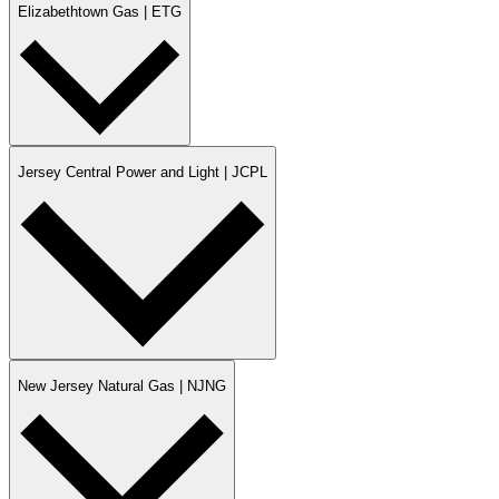
Elizabethtown Gas | ETG​​​​‌ ‍ ​‍​‍‌‍ ‌ ​‍‌‍‍‌‌‍‌ ‌‍‍‌‌‍ ‍​‍​‍​ ‍‍​‍​‍‌ ​ ‌‍​‌‌‍ ‍‌‍‍‌‌ ‌​‌ ‍‌​‍ ‍‌‍‍‌‌‍ ​‍​‍​‍ ​​‍​‍‌‍‍​‌ ​‍‌‍‌‌‌‍‌‍​‍​‍​ ‍‍​‍​‍‌‍‍​‌ ‌​‌ ‌​‌ ​​​ ‍‍​‍ ​‍ ‌‍ ​‌‍ ‌‍​ ‌‍​‌‌‍ ​‌‍‍​‌‍ ‌ ​ ‌ ‌​​ ‍‍​ ​ ​ ​ ​ ​ ​ ​ ​‍ ‌‍‍‌‌‍ ‍‌ ‌​‌‍‌‌‌‍ ‍‌ ‌​​‍ ‌‍‌‌‌‍‌​‌‍‍‌‌ ‌​​‍ ‌‍ ‌‌‍ ‌‍‌​‌‍‌‌​ ‌‌ ​​‌ ​‍‌‍‌‌‌ ​ ‌‍‌‌‌‍ ‍‌ ‌​‌‍​‌‌ ‌​‌‍‍‌‌‍ ‌‍ ‍​ ‍ ‌‍‍‌‌‍‌​​ ‌‌‍‌​‌‍​‌​ ​​​ ​ ‌‍​ ​ ‍​​ ‌‌‌‍​‍​‍ ‌‌‍‌‍‌‍‌​‌‍​‌​ ​‌​‍ ‌​ ‌​​ ​​‌‍‌‍​ ​‌​‍ ‌​ ‍‌​ ‍‌‌‍‌‍​ ​ ​‍ ‌​ ‌‍​ ‌‌‌‍​‍​ ‍‌‌‍‌​‌‍‌‍‌‍​‍​ ‍​​ ‍​​ ‌‍‌‍​‌​ ‌ ​ ‍ ‌ ‌​‌ ‍‌‌ ​​‌‍‌‌​ ‌‌ ​‍‌‍‌‌‌ ​​‌‍ ‌ ​‍‌ ‌​​ ‍ ‌ ​​‌‍​‌‌ ‌​‌‍‍​​ ‌‌ ‌​‌‍‍‌‌‍ ‌‌‍‌‌‌‌​​‌‍‌‌‌ ​‍‌‍‍‌‌‍ ‌‍‌​‌ ​ ​‍‌‌​ ‌‌‌​​‍‌‌ ‌‍‍ ‌‍‌‌‌ ‍‌​‍‌‌​ ​ ‌​‌​​‍‌‌​ ​ ‌​‌​​‍‌‌​ ​‍​ ​‍​ ​‍​ ‌​​ ​‌​ ‍​‌‍‌​​ ​‍​ ‍​‌‍​ ‌‍‌​​ ​‌‌‍​‌​ ‌‍​‍‌‌​ ​‍​ ​‍​‍‌‌​ ‌‌‌​‌​​‍ ‍‌ ​ ‌‍‌‌‌‍​ ‌ ‌​‌‍‍‌‌‍ ‌‍ ‍‌ ​ ​‍‌‌​ ‌‌‌​​‍‌‌ ‌‍‍ ‌‍‌‌‌ ‍‌​‍‌‌​ ​ ‌​‌​​‍‌‌​ ​ ‌​‌​​‍‌‌​ ​‍​ ​‍‌‍‌‌​ ​‍‌‍‌​‌‍​‌‌‍‌‌​ ​ ​ ‍‌‌‍‌​‌‍​‌​ ​​​ ​‌​ ​‍​‍‌‌​ ​‍​ ​‍​‍‌‌​ ‌‌‌​‌​​‍ ‍‌‍​ ‌‍ ‌‍ ‍‌ ‌​‌‍‌‌‌‍ ‍‌ ‌​​‍‌‌​ ‌‌‌​​‍‌‌ ‌‍‍ ‌‍‌‌‌ ‍‌​‍‌‌​ ​ ‌​‌​​‍‌‌​ ​ ‌​‌​​‍‌‌​ ​‍​ ​‍​ ‍​​ ​‌​ ​ ​ ​‍​ ​ ‌‍‌​​ ‍‌​ ​​​ ‍​​ ​ ​ ​​‌‍​‍​‍‌‌​ ​‍​ ​‍​‍‌‌​ ‌‌‌​‌​​‍ ‍‌‍‍‌‌ ‌​‌‍‌‌‌‍ ‌‌ ​ ​‍‌‌​ ‌‌‌​​‍‌‌ ‌‍‍ ‌‍‌‌‌ ‍‌​‍‌‌​ ​ ‌​‌​​‍‌‌​ ​ ‌​‌​​‍‌‌​ ​‍​ ​‍‌‍‌​​ ​‍‌‍​‌‌‍​‍​ ​​‌‍​‍​ ‍​‌‍​ ‌‍‌‌​ ​​​ ​‌​ ‌‌​‍‌‌​ ​‍​ ​‍​‍‌‌​ ‌‌‌​‌​​‍ ‍‌‍‍​‌‍‌‌‌‍​‌‌‍‌​‌‍‍‌‌‍ ‍‌‍‌ ​ ‌‍​‍‌‍​‌‌ ​ ‌‍‌‌‌‌‌‌‌ ​‍‌‍ ​​ ‌‌‍‍​‌ ‌​‌ ‌​‌ ​​​‍‌‌​ ​ ‌​​‌​‍‌‌​ ​‍‌​‌‍​‍‌‌​ ​‍‌​‌‍‌‍ ​‌‍ ‌‍​ ‌‍​‌‌‍ ​‌‍‍​‌‍ ‌ ​ ‌ ‌​​‍‌‌​ ​ ‌​​‌​ ​ ​ ​ ​ ​ ​ ​ ​‍‌‍‌‍‍‌‌‍‌​​ ‌‌‍‌​‌‍​‌​ ​​​ ​ ‌‍​ ​ ‍​​ ‌‌‌‍​‍​‍ ‌‌‍‌‍‌‍‌​‌‍​‌​ ​‌​‍ ‌​ ‌​​ ​​‌‍‌‍​ ​‌​‍ ‌​ ‍‌​ ‍‌‌‍‌‍​ ​ ​‍ ‌​ ‌‍​ ‌‌‌‍​‍​ ‍‌‌‍‌​‌‍‌‍‌‍​‍​ ‍​​ ‍​​ ‌‍‌‍​‌​ ‌ ​‍‌‍‌ ‌​‌ ‍‌‌ ​​‌‍‌‌​ ‌‌ ​‍‌‍‌‌‌ ​​‌‍ ‌ ​‍‌ ‌​​‍‌‍‌ ​​‌‍​‌‌ ‌​‌‍‍​​ ‌‌ ‌​‌‍‍‌‌‍ ‌‌‍‌‌‌‌​​‌‍‌‌‌ ​‍‌‍‍‌‌‍ ‌‍‌​‌ ​ ​‍‌‌​ ‌‌‌​​‍‌‌ ‌‍‍ ‌‍‌‌‌ ‍‌​‍‌‌​ ​ ‌​‌​​‍‌‌​ ​ ‌​‌​​‍‌‌​ ​‍​ ​‍​ ​‍​ ‌​​ ​‌​ ‍​‌‍‌​​ ​‍​ ‍​‌‍​ ‌‍‌​​ ​‌‌‍​‌​ ‌‍​‍‌‌​ ​‍​ ​‍​‍‌‌​ ‌‌‌​‌​​‍ ‍‌ ​ ‌‍‌‌‌‍​ ‌ ‌​‌‍‍‌‌‍ ‌‍ ‍‌ ​ ​‍‌‌​ ‌‌‌​​‍‌‌ ‌‍‍ ‌‍‌‌‌ ‍‌​‍‌‌​ ​ ‌​‌​​‍‌‌​ ​ ‌​‌​​‍‌‌​ ​‍​ ​‍‌‍‌‌​ ​‍‌‍‌​‌‍​‌‌‍‌‌​ ​ ​ ‍‌‌‍‌​‌‍​‌​ ​​​ ​‌​ ​‍​‍‌‌​ ​‍​ ​‍​‍‌‌​ ‌‌‌​‌​​‍ ‍‌‍​ ‌‍ ‌‍ ‍‌ ‌​‌‍‌‌‌‍ ‍‌ ‌​​‍‌‌​ ‌‌‌​​‍‌‌ ‌‍‍ ‌‍‌‌‌ ‍‌​‍‌‌​ ​ ‌​‌​​‍‌‌​ ​ ‌​‌​​‍‌‌​ ​‍​ ​‍​ ‍​​ ​‌​ ​ ​ ​‍​ ​ ‌‍‌​​ ‍‌​ ​​​ ‍​​ ​ ​ ​​‌‍​‍​‍‌‌​ ​‍​ ​‍​‍‌‌​ ‌‌‌​‌​​‍ ‍‌‍‍‌‌ ‌​‌‍‌‌‌‍ ‌‌ ​ ​‍‌‌​ ‌‌‌​​‍‌‌ ‌‍‍ ‌‍‌‌‌ ‍‌​‍‌‌​ ​ ‌​‌​​‍‌‌​ ​ ‌​‌​​‍‌‌​ ​‍​ ​‍‌‍‌​​ ​‍‌‍​‌‌‍​‍​ ​​‌‍​‍​ ‍​‌‍​ ‌‍‌‌​ ​​​ ​‌​ ‌‌​‍‌‌​ ​‍​ ​‍​‍‌‌​ ‌‌‌​‌​​‍ ‍‌‍‍​‌‍‌‌‌‍​‌‌‍‌​‌‍‍‌‌‍ ‍‌‍‌ ​‍‌‍‌ ​​‌‍‌‌‌ ​‍‌ ​ ‌ ​​‌‍‌‌‌‍​ ‌ ‌​‌‍‍‌‌ ‌‍‌‍‌‌​ ‌‌ ​​‌ ‌‌‌‍​‍‌‍ ​‌‍‍‌‌ ​ ‌‍‍​‌‍‌‌‌‍‌​​‍​‍‌ ‌
Jersey Central Power and Light | JCPL​​​​‌ ‍ ​‍​‍‌‍ ‌ ​‍‌‍‍‌‌‍‌ ‌‍‍‌‌‍ ‍​‍​‍​ ‍‍​‍​‍‌ ​ ‌‍​‌‌‍ ‍‌‍‍‌‌ ‌​‌ ‍‌​‍ ‍‌‍‍‌‌‍ ​‍​‍​‍ ​​‍​‍‌‍‍​‌ ​‍‌‍‌‌‌‍‌‍​‍​‍​ ‍‍​‍​‍‌‍‍​‌ ‌​‌ ‌​‌ ​​​ ‍‍​‍ ​‍ ‌‍ ​‌‍ ‌‍​ ‌‍​‌‌‍ ​‌‍‍​‌‍ ‌ ​ ‌ ‌​​ ‍‍​ ​ ​ ​ ​ ​ ​ ​ ​‍ ‌‍‍‌‌‍ ‍‌ ‌​‌‍‌‌‌‍ ‍‌ ‌​​‍ ‌‍‌‌‌‍‌​‌‍‍‌‌ ‌​​‍ ‌‍ ‌‌‍ ‌‍‌​‌‍‌‌​ ‌‌ ​​‌ ​‍‌‍‌‌‌ ​ ‌‍‌‌‌‍ ‍‌ ‌​‌‍​‌‌ ‌​‌‍‍‌‌‍ ‌‍ ‍​ ‍ ‌‍‍‌‌‍‌​​ ‌‌‍‌​‌‍​‌​ ​​​ ​ ‌‍​ ​ ‍​​ ‌‌‌‍​‍​‍ ‌‌‍‌‍‌‍‌​‌‍​‌​ ​‌​‍ ‌​ ‌​​ ​​‌‍‌‍​ ​‌​‍ ‌​ ‍‌​ ‍‌‌‍‌‍​ ​ ​‍ ‌​ ‌‍​ ‌‌‌‍​‍​ ‍‌‌‍‌​‌‍‌‍‌‍​‍​ ‍​​ ‍​​ ‌‍‌‍​‌​ ‌ ​ ‍ ‌ ‌​‌ ‍‌‌ ​​‌‍‌‌​ ‌‌ ​‍‌‍‌‌‌ ​​‌‍ ‌ ​‍‌ ‌​​ ‍ ‌ ​​‌‍​‌‌ ‌​‌‍‍​​ ‌‌ ‌​‌‍‍‌‌‍ ‌‌‍‌‌‌‌​​‌‍‌‌‌ ​‍‌‍‍‌‌‍ ‌‍‌​‌ ​ ​‍‌‌​ ‌‌‌​​‍‌‌ ‌‍‍ ‌‍‌‌‌ ‍‌​‍‌‌​ ​ ‌​‌​​‍‌‌​ ​ ‌​‌​​‍‌‌​ ​‍​ ​‍​ ​‍​ ‌​​ ​‌​ ‍​‌‍‌​​ ​‍​ ‍​‌‍​ ‌‍‌​​ ​‌‌‍​‌​ ‌‍​‍‌‌​ ​‍​ ​‍​‍‌‌​ ‌‌‌​‌​​‍ ‍‌ ​ ‌‍‌‌‌‍​ ‌ ‌​‌‍‍‌‌‍ ‌‍ ‍‌ ​ ​‍‌‌​ ‌‌‌​​‍‌‌ ‌‍‍ ‌‍‌‌‌ ‍‌​‍‌‌​ ​ ‌​‌​​‍‌‌​ ​ ‌​‌​​‍‌‌​ ​‍​ ​‍‌‍‌‌​ ​‍‌‍‌​‌‍​‌‌‍‌‌​ ​ ​ ‍‌‌‍‌​‌‍​‌​ ​​​ ​‌​ ​‍​‍‌‌​ ​‍​ ​‍​‍‌‌​ ‌‌‌​‌​​‍ ‍‌‍​ ‌‍ ‌‍ ‍‌ ‌​‌‍‌‌‌‍ ‍‌ ‌​​‍‌‌​ ‌‌‌​​‍‌‌ ‌‍‍ ‌‍‌‌‌ ‍‌​‍‌‌​ ​ ‌​‌​​‍‌‌​ ​ ‌​‌​​‍‌‌​ ​‍​ ​‍​ ‍​​ ​‌​ ​ ​ ​‍​ ​ ‌‍‌​​ ‍‌​ ​​​ ‍​​ ​ ​ ​​‌‍​‍​‍‌‌​ ​‍​ ​‍​‍‌‌​ ‌‌‌​‌​​‍ ‍‌‍‍‌‌ ‌​‌‍‌‌‌‍ ‌‌ ​ ​‍‌‌​ ‌‌‌​​‍‌‌ ‌‍‍ ‌‍‌‌‌ ‍‌​‍‌‌​ ​ ‌​‌​​‍‌‌​ ​ ‌​‌​​‍‌‌​ ​‍​ ​‍​ ‌‍‌‍‌​‌‍​‍​ ‌​​ ‌‍‌‍‌​‌‍​ ​ ​​​ ‌‌‌‍​‍‌‍‌‍‌‍‌‍​‍‌‌​ ​‍​ ​‍​‍‌‌​ ‌‌‌​‌​​‍ ‍‌‍‍​‌‍‌‌‌‍​‌‌‍‌​‌‍‍‌‌‍ ‍‌‍‌ ​ ‌‍​‍‌‍​‌‌ ​ ‌‍‌‌‌‌‌‌‌ ​‍‌‍ ​​ ‌‌‍‍​‌ ‌​‌ ‌​‌ ​​​‍‌‌​ ​ ‌​​‌​‍‌‌​ ​‍‌​‌‍​‍‌‌​ ​‍‌​‌‍‌‍ ​‌‍ ‌‍​ ‌‍​‌‌‍ ​‌‍‍​‌‍ ‌ ​ ‌ ‌​​‍‌‌​ ​ ‌​​‌​ ​ ​ ​ ​ ​ ​ ​ ​‍‌‍‌‍‍‌‌‍‌​​ ‌‌‍‌​‌‍​‌​ ​​​ ​ ‌‍​ ​ ‍​​ ‌‌‌‍​‍​‍ ‌‌‍‌‍‌‍‌​‌‍​‌​ ​‌​‍ ‌​ ‌​​ ​​‌‍‌‍​ ​‌​‍ ‌​ ‍‌​ ‍‌‌‍‌‍​ ​ ​‍ ‌​ ‌‍​ ‌‌‌‍​‍​ ‍‌‌‍‌​‌‍‌‍‌‍​‍​ ‍​​ ‍​​ ‌‍‌‍​‌​ ‌ ​‍‌‍‌ ‌​‌ ‍‌‌ ​​‌‍‌‌​ ‌‌ ​‍‌‍‌‌‌ ​​‌‍ ‌ ​‍‌ ‌​​‍‌‍‌ ​​‌‍​‌‌ ‌​‌‍‍​​ ‌‌ ‌​‌‍‍‌‌‍ ‌‌‍‌‌‌‌​​‌‍‌‌‌ ​‍‌‍‍‌‌‍ ‌‍‌​‌ ​ ​‍‌‌​ ‌‌‌​​‍‌‌ ‌‍‍ ‌‍‌‌‌ ‍‌​‍‌‌​ ​ ‌​‌​​‍‌‌​ ​ ‌​‌​​‍‌‌​ ​‍​ ​‍​ ​‍​ ‌​​ ​‌​ ‍​‌‍‌​​ ​‍​ ‍​‌‍​ ‌‍‌​​ ​‌‌‍​‌​ ‌‍​‍‌‌​ ​‍​ ​‍​‍‌‌​ ‌‌‌​‌​​‍ ‍‌ ​ ‌‍‌‌‌‍​ ‌ ‌​‌‍‍‌‌‍ ‌‍ ‍‌ ​ ​‍‌‌​ ‌‌‌​​‍‌‌ ‌‍‍ ‌‍‌‌‌ ‍‌​‍‌‌​ ​ ‌​‌​​‍‌‌​ ​ ‌​‌​​‍‌‌​ ​‍​ ​‍‌‍‌‌​ ​‍‌‍‌​‌‍​‌‌‍‌‌​ ​ ​ ‍‌‌‍‌​‌‍​‌​ ​​​ ​‌​ ​‍​‍‌‌​ ​‍​ ​‍​‍‌‌​ ‌‌‌​‌​​‍ ‍‌‍​ ‌‍ ‌‍ ‍‌ ‌​‌‍‌‌‌‍ ‍‌ ‌​​‍‌‌​ ‌‌‌​​‍‌‌ ‌‍‍ ‌‍‌‌‌ ‍‌​‍‌‌​ ​ ‌​‌​​‍‌‌​ ​ ‌​‌​​‍‌‌​ ​‍​ ​‍​ ‍​​ ​‌​ ​ ​ ​‍​ ​ ‌‍‌​​ ‍‌​ ​​​ ‍​​ ​ ​ ​​‌‍​‍​‍‌‌​ ​‍​ ​‍​‍‌‌​ ‌‌‌​‌​​‍ ‍‌‍‍‌‌ ‌​‌‍‌‌‌‍ ‌‌ ​ ​‍‌‌​ ‌‌‌​​‍‌‌ ‌‍‍ ‌‍‌‌‌ ‍‌​‍‌‌​ ​ ‌​‌​​‍‌‌​ ​ ‌​‌​​‍‌‌​ ​‍​ ​‍​ ‌‍‌‍‌​‌‍​‍​ ‌​​ ‌‍‌‍‌​‌‍​ ​ ​​​ ‌‌‌‍​‍‌‍‌‍‌‍‌‍​‍‌‌​ ​‍​ ​‍​‍‌‌​ ‌‌‌​‌​​‍ ‍‌‍‍​‌‍‌‌‌‍​‌‌‍‌​‌‍‍‌‌‍ ‍‌‍‌ ​‍‌‍‌ ​​‌‍‌‌‌ ​‍‌ ​ ‌ ​​‌‍‌‌‌‍​ ‌ ‌​‌‍‍‌‌ ‌‍‌‍‌‌​ ‌‌ ​​‌ ‌‌‌‍​‍‌‍ ​‌‍‍‌‌ ​ ‌‍‍​‌‍‌‌‌‍‌​​‍​‍‌ ‌
New Jersey Natural Gas | NJNG​​​​‌ ‍ ​‍​‍‌‍ ‌ ​‍‌‍‍‌‌‍‌ ‌‍‍‌‌‍ ‍​‍​‍​ ‍‍​‍​‍‌ ​ ‌‍​‌‌‍ ‍‌‍‍‌‌ ‌​‌ ‍‌​‍ ‍‌‍‍‌‌‍ ​‍​‍​‍ ​​‍​‍‌‍‍​‌ ​‍‌‍‌‌‌‍‌‍​‍​‍​ ‍‍​‍​‍‌‍‍​‌ ‌​‌ ‌​‌ ​​​ ‍‍​‍ ​‍ ‌‍ ​‌‍ ‌‍​ ‌‍​‌‌‍ ​‌‍‍​‌‍ ‌ ​ ‌ ‌​​ ‍‍​ ​ ​ ​ ​ ​ ​ ​ ​‍ ‌‍‍‌‌‍ ‍‌ ‌​‌‍‌‌‌‍ ‍‌ ‌​​‍ ‌‍‌‌‌‍‌​‌‍‍‌‌ ‌​​‍ ‌‍ ‌‌‍ ‌‍‌​‌‍‌‌​ ‌‌ ​​‌ ​‍‌‍‌‌‌ ​ ‌‍‌‌‌‍ ‍‌ ‌​‌‍​‌‌ ‌​‌‍‍‌‌‍ ‌‍ ‍​ ‍ ‌‍‍‌‌‍‌​​ ‌‌‍‌​‌‍​‌​ ​​​ ​ ‌‍​ ​ ‍​​ ‌‌‌‍​‍​‍ ‌‌‍‌‍‌‍‌​‌‍​‌​ ​‌​‍ ‌​ ‌​​ ​​‌‍‌‍​ ​‌​‍ ‌​ ‍‌​ ‍‌‌‍‌‍​ ​ ​‍ ‌​ ‌‍​ ‌‌‌‍​‍​ ‍‌‌‍‌​‌‍‌‍‌‍​‍​ ‍​​ ‍​​ ‌‍‌‍​‌​ ‌ ​ ‍ ‌ ‌​‌ ‍‌‌ ​​‌‍‌‌​ ‌‌ ​‍‌‍‌‌‌ ​​‌‍ ‌ ​‍‌ ‌​​ ‍ ‌ ​​‌‍​‌‌ ‌​‌‍‍​​ ‌‌ ‌​‌‍‍‌‌‍ ‌‌‍‌‌‌‌​​‌‍‌‌‌ ​‍‌‍‍‌‌‍ ‌‍‌​‌ ​ ​‍‌‌​ ‌‌‌​​‍‌‌ ‌‍‍ ‌‍‌‌‌ ‍‌​‍‌‌​ ​ ‌​‌​​‍‌‌​ ​ ‌​‌​​‍‌‌​ ​‍​ ​‍​ ​‍​ ‌​​ ​‌​ ‍​‌‍‌​​ ​‍​ ‍​‌‍​ ‌‍‌​​ ​‌‌‍​‌​ ‌‍​‍‌‌​ ​‍​ ​‍​‍‌‌​ ‌‌‌​‌​​‍ ‍‌ ​ ‌‍‌‌‌‍​ ‌ ‌​‌‍‍‌‌‍ ‌‍ ‍‌ ​ ​‍‌‌​ ‌‌‌​​‍‌‌ ‌‍‍ ‌‍‌‌‌ ‍‌​‍‌‌​ ​ ‌​‌​​‍‌‌​ ​ ‌​‌​​‍‌‌​ ​‍​ ​‍‌‍‌‌​ ​‍‌‍‌​‌‍​‌‌‍‌‌​ ​ ​ ‍‌‌‍‌​‌‍​‌​ ​​​ ​‌​ ​‍​‍‌‌​ ​‍​ ​‍​‍‌‌​ ‌‌‌​‌​​‍ ‍‌‍​ ‌‍ ‌‍ ‍‌ ‌​‌‍‌‌‌‍ ‍‌ ‌​​‍‌‌​ ‌‌‌​​‍‌‌ ‌‍‍ ‌‍‌‌‌ ‍‌​‍‌‌​ ​ ‌​‌​​‍‌‌​ ​ ‌​‌​​‍‌‌​ ​‍​ ​‍​ ‍​​ ​‌​ ​ ​ ​‍​ ​ ‌‍‌​​ ‍‌​ ​​​ ‍​​ ​ ​ ​​‌‍​‍​‍‌‌​ ​‍​ ​‍​‍‌‌​ ‌‌‌​‌​​‍ ‍‌‍‍‌‌ ‌​‌‍‌‌‌‍ ‌‌ ​ ​‍‌‌​ ‌‌‌​​‍‌‌ ‌‍‍ ‌‍‌‌‌ ‍‌​‍‌‌​ ​ ‌​‌​​‍‌‌​ ​ ‌​‌​​‍‌‌​ ​‍​ ​‍​ ‌‌‌‍​‍‌‍‌‍​ ​‍​ ‌​‌‍‌‍​ ​‍​ ​​‌‍‌‌​ ‌‌‌‍‌​​ ‌‍​‍‌‌​ ​‍​ ​‍​‍‌‌​ ‌‌‌​‌​​‍ ‍‌‍‍​‌‍‌‌‌‍​‌‌‍‌​‌‍‍‌‌‍ ‍‌‍‌ ​ ‌‍​‍‌‍​‌‌ ​ ‌‍‌‌‌‌‌‌‌ ​‍‌‍ ​​ ‌‌‍‍​‌ ‌​‌ ‌​‌ ​​​‍‌‌​ ​ ‌​​‌​‍‌‌​ ​‍‌​‌‍​‍‌‌​ ​‍‌​‌‍‌‍ ​‌‍ ‌‍​ ‌‍​‌‌‍ ​‌‍‍​‌‍ ‌ ​ ‌ ‌​​‍‌‌​ ​ ‌​​‌​ ​ ​ ​ ​ ​ ​ ​ ​‍‌‍‌‍‍‌‌‍‌​​ ‌‌‍‌​‌‍​‌​ ​​​ ​ ‌‍​ ​ ‍​​ ‌‌‌‍​‍​‍ ‌‌‍‌‍‌‍‌​‌‍​‌​ ​‌​‍ ‌​ ‌​​ ​​‌‍‌‍​ ​‌​‍ ‌​ ‍‌​ ‍‌‌‍‌‍​ ​ ​‍ ‌​ ‌‍​ ‌‌‌‍​‍​ ‍‌‌‍‌​‌‍‌‍‌‍​‍​ ‍​​ ‍​​ ‌‍‌‍​‌​ ‌ ​‍‌‍‌ ‌​‌ ‍‌‌ ​​‌‍‌‌​ ‌‌ ​‍‌‍‌‌‌ ​​‌‍ ‌ ​‍‌ ‌​​‍‌‍‌ ​​‌‍​‌‌ ‌​‌‍‍​​ ‌‌ ‌​‌‍‍‌‌‍ ‌‌‍‌‌‌‌​​‌‍‌‌‌ ​‍‌‍‍‌‌‍ ‌‍‌​‌ ​ ​‍‌‌​ ‌‌‌​​‍‌‌ ‌‍‍ ‌‍‌‌‌ ‍‌​‍‌‌​ ​ ‌​‌​​‍‌‌​ ​ ‌​‌​​‍‌‌​ ​‍​ ​‍​ ​‍​ ‌​​ ​‌​ ‍​‌‍‌​​ ​‍​ ‍​‌‍​ ‌‍‌​​ ​‌‌‍​‌​ ‌‍​‍‌‌​ ​‍​ ​‍​‍‌‌​ ‌‌‌​‌​​‍ ‍‌ ​ ‌‍‌‌‌‍​ ‌ ‌​‌‍‍‌‌‍ ‌‍ ‍‌ ​ ​‍‌‌​ ‌‌‌​​‍‌‌ ‌‍‍ ‌‍‌‌‌ ‍‌​‍‌‌​ ​ ‌​‌​​‍‌‌​ ​ ‌​‌​​‍‌‌​ ​‍​ ​‍‌‍‌‌​ ​‍‌‍‌​‌‍​‌‌‍‌‌​ ​ ​ ‍‌‌‍‌​‌‍​‌​ ​​​ ​‌​ ​‍​‍‌‌​ ​‍​ ​‍​‍‌‌​ ‌‌‌​‌​​‍ ‍‌‍​ ‌‍ ‌‍ ‍‌ ‌​‌‍‌‌‌‍ ‍‌ ‌​​‍‌‌​ ‌‌‌​​‍‌‌ ‌‍‍ ‌‍‌‌‌ ‍‌​‍‌‌​ ​ ‌​‌​​‍‌‌​ ​ ‌​‌​​‍‌‌​ ​‍​ ​‍​ ‍​​ ​‌​ ​ ​ ​‍​ ​ ‌‍‌​​ ‍‌​ ​​​ ‍​​ ​ ​ ​​‌‍​‍​‍‌‌​ ​‍​ ​‍​‍‌‌​ ‌‌‌​‌​​‍ ‍‌‍‍‌‌ ‌​‌‍‌‌‌‍ ‌‌ ​ ​‍‌‌​ ‌‌‌​​‍‌‌ ‌‍‍ ‌‍‌‌‌ ‍‌​‍‌‌​ ​ ‌​‌​​‍‌‌​ ​ ‌​‌​​‍‌‌​ ​‍​ ​‍​ ‌‌‌‍​‍‌‍‌‍​ ​‍​ ‌​‌‍‌‍​ ​‍​ ​​‌‍‌‌​ ‌‌‌‍‌​​ ‌‍​‍‌‌​ ​‍​ ​‍​‍‌‌​ ‌‌‌​‌​​‍ ‍‌‍‍​‌‍‌‌‌‍​‌‌‍‌​‌‍‍‌‌‍ ‍‌‍‌ ​‍‌‍‌ ​​‌‍‌‌‌ ​‍‌ ​ ‌ ​​‌‍‌‌‌‍​ ‌ ‌​‌‍‍‌‌ ‌‍‌‍‌‌​ ‌‌ ​​‌ ‌‌‌‍​‍‌‍ ​‌‍‍‌‌ ​ ‌‍‍​‌‍‌‌‌‍‌​​‍​‍‌ ‌