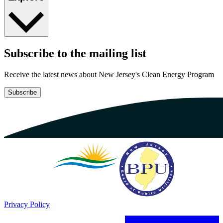
Subscribe to the mailing list​​​​‌ ‍ ​‍​‍‌‍ ‌ ​‍‌‍‍‌‌‍‌ ‌‍‍‌‌‍ ‍​‍​‍​ ‍‍​‍​‍‌ ​ ‌‍​‌‌‍ ‍‌‍‍‌‌ ‌​‌ ‍‌​‍ ‍‌‍‍‌‌‍ ​‍​‍​‍ ​​‍​‍‌‍‍​‌ ​‍‌‍‌‌‌‍‌‍​‍​‍​ ‍‍​‍​‍‌‍‍​‌ ‌​‌ ‌​‌ ​​​ ‍‍​‍ ​‍ ‌‍ ​‌‍ ‌‍​ ‌‍​‌‌‍ ​‌‍‍​‌‍ ‌ ​ ‌ ‌​​ ‍‍​ ​ ​ ​ ​ ​ ​ ​ ​‍ ‌‍‍‌‌‍ ‍‌ ‌​‌‍‌‌‌‍ ‍‌ ‌​​‍ ‌‍‌‌‌‍‌​‌‍‍‌‌ ‌​​‍ ‌‍ ‌‌‍ ‌‍‌​‌‍‌‌​ ‌‌ ​​‌ ​‍‌‍‌‌‌ ​ ‌‍‌‌‌‍ ‍‌ ‌​‌‍​‌‌ ‌​‌‍‍‌‌‍ ‌‍ ‍​ ‍ ‌‍‍‌‌‍‌​​ ‌‌ ​ ‌‍‍‌‌ ‌​‌‍‌‌‌​‌‍‌‍ ‌‍ ‌ ‌​‌‍‌‌‌ ​‍​ ‍ ‌ ‌​‌ ‍‌‌ ​​‌‍‌‌​ ‌‌‍‌‍‌‍ ‌‍ ‌ ‌​‌‍‌‌‌ ​‍​ ‍ ‌ ​​‌‍​‌‌ ‌​‌‍‍​​ ‌‌‍ ‍‌‍‌‌‌ ‌ ‌ ​ ‌‍ ​‌‍‌‌‌ ‌​‌ ‌​‌‍‌‌‌ ​‍​‍ ‍‌‍‍​‌‍‌‌‌‍​‌‌‍‌​‌‍‍‌‌‍ ‍‌‍‌ ​ ‌‍​‍‌‍​‌‌ ​ ‌‍‌‌‌‌‌‌‌ ​‍‌‍ ​​ ‌‌‍‍​‌ ‌​‌ ‌​‌ ​​​‍‌‌​ ​ ‌​​‌​‍‌‌​ ​‍‌​‌‍​‍‌‌​ ​‍‌​‌‍‌‍ ​‌‍ ‌‍​ ‌‍​‌‌‍ ​‌‍‍​‌‍ ‌ ​ ‌ ‌​​‍‌‌​ ​ ‌​​‌​ ​ ​ ​ ​ ​ ​ ​ ​‍‌‍‌‍‍‌‌‍‌​​ ‌‌ ​ ‌‍‍‌‌ ‌​‌‍‌‌‌​‌‍‌‍ ‌‍ ‌ ‌​‌‍‌‌‌ ​‍​‍‌‍‌ ‌​‌ ‍‌‌ ​​‌‍‌‌​ ‌‌‍‌‍‌‍ ‌‍ ‌ ‌​‌‍‌‌‌ ​‍​‍‌‍‌ ​​‌‍​‌‌ ‌​‌‍‍​​ ‌‌‍ ‍‌‍‌‌‌ ‌ ‌ ​ ‌‍ ​‌‍‌‌‌ ‌​‌ ‌​‌‍‌‌‌ ​‍​‍ ‍‌‍‍​‌‍‌‌‌‍​‌‌‍‌​‌‍‍‌‌‍ ‍‌‍‌ ​‍‌‍‌ ​​‌‍‌‌‌ ​‍‌ ​ ‌ ​​‌‍‌‌‌‍​ ‌ ‌​‌‍‍‌‌ ‌‍‌‍‌‌​ ‌‌ ​​‌ ‌‌‌‍​‍‌‍ ​‌‍‍‌‌ ​ ‌‍‍​‌‍‌‌‌‍‌​​‍​‍‌ ‌
Receive the latest news about New Jersey's Clean Energy Program​​​​‌ ‍ ​‍​‍‌‍ ‌ ​‍‌‍‍‌‌‍‌ ‌‍‍‌‌‍ ‍​‍​‍​ ‍‍​‍​‍‌ ​ ‌‍​‌‌‍ ‍‌‍‍‌‌ ‌​‌ ‍‌​‍ ‍‌‍‍‌‌‍ ​‍​‍​‍ ​​‍​‍‌‍‍​‌ ​‍‌‍‌‌‌‍‌‍​‍​‍​ ‍‍​‍​‍‌‍‍​‌ ‌​‌ ‌​‌ ​​​ ‍‍​‍ ​‍ ‌‍ ​‌‍ ‌‍​ ‌‍​‌‌‍ ​‌‍‍​‌‍ ‌ ​ ‌ ‌​​ ‍‍​ ​ ​ ​ ​ ​ ​ ​ ​‍ ‌‍‍‌‌‍ ‍‌ ‌​‌‍‌‌‌‍ ‍‌ ‌​​‍ ‌‍‌‌‌‍‌​‌‍‍‌‌ ‌​​‍ ‌‍ ‌‌‍ ‌‍‌​‌‍‌‌​ ‌‌ ​​‌ ​‍‌‍‌‌‌ ​ ‌‍‌‌‌‍ ‍‌ ‌​‌‍​‌‌ ‌​‌‍‍‌‌‍ ‌‍ ‍​ ‍ ‌‍‍‌‌‍‌​​ ‌‌ ​ ‌‍‍‌‌ ‌​‌‍‌‌‌​‌‍‌‍ ‌‍ ‌ ‌​‌‍‌‌‌ ​‍​ ‍ ‌ ‌​‌ ‍‌‌ ​​‌‍‌‌​ ‌‌‍‌‍‌‍ ‌‍ ‌ ‌​‌‍‌‌‌ ​‍​ ‍ ‌ ​​‌‍​‌‌ ‌​‌‍‍​​ ‌‌‍ ‍‌‍‌‌‌ ‌ ‌ ​ ‌‍ ​‌‍‌‌‌ ‌​‌ ‌​‌‍‌‌‌ ​‍​‍ ‍‌ ‌​‌‍‌‌‌ ‍​‌ ‌​​ ‌‍​‍‌‍​‌‌ ​ ‌‍‌‌‌‌‌‌‌ ​‍‌‍ ​​ ‌‌‍‍​‌ ‌​‌ ‌​‌ ​​​‍‌‌​ ​ ‌​​‌​‍‌‌​ ​‍‌​‌‍​‍‌‌​ ​‍‌​‌‍‌‍ ​‌‍ ‌‍​ ‌‍​‌‌‍ ​‌‍‍​‌‍ ‌ ​ ‌ ‌​​‍‌‌​ ​ ‌​​‌​ ​ ​ ​ ​ ​ ​ ​ ​‍‌‍‌‍‍‌‌‍‌​​ ‌‌ ​ ‌‍‍‌‌ ‌​‌‍‌‌‌​‌‍‌‍ ‌‍ ‌ ‌​‌‍‌‌‌ ​‍​‍‌‍‌ ‌​‌ ‍‌‌ ​​‌‍‌‌​ ‌‌‍‌‍‌‍ ‌‍ ‌ ‌​‌‍‌‌‌ ​‍​‍‌‍‌ ​​‌‍​‌‌ ‌​‌‍‍​​ ‌‌‍ ‍‌‍‌‌‌ ‌ ‌ ​ ‌‍ ​‌‍‌‌‌ ‌​‌ ‌​‌‍‌‌‌ ​‍​‍ ‍‌ ‌​‌‍‌‌‌ ‍​‌ ‌​​‍‌‍‌ ​​‌‍‌‌‌ ​‍‌ ​ ‌ ​​‌‍‌‌‌‍​ ‌ ‌​‌‍‍‌‌ ‌‍‌‍‌‌​ ‌‌ ​​‌ ‌‌‌‍​‍‌‍ ​‌‍‍‌‌ ​ ‌‍‍​‌‍‌‌‌‍‌​​‍​‍‌ ‌
Subscribe​​​​‌ ‍ ​‍​‍‌‍ ‌ ​‍‌‍‍‌‌‍‌ ‌‍‍‌‌‍ ‍​‍​‍​ ‍‍​‍​‍‌ ​ ‌‍​‌‌‍ ‍‌‍‍‌‌ ‌​‌ ‍‌​‍ ‍‌‍‍‌‌‍ ​‍​‍​‍ ​​‍​‍‌‍‍​‌ ​‍‌‍‌‌‌‍‌‍​‍​‍​ ‍‍​‍​‍‌‍‍​‌ ‌​‌ ‌​‌ ​​​ ‍‍​‍ ​‍ ‌‍ ​‌‍ ‌‍​ ‌‍​‌‌‍ ​‌‍‍​‌‍ ‌ ​ ‌ ‌​​ ‍‍​ ​ ​ ​ ​ ​ ​ ​ ​‍ ‌‍‍‌‌‍ ‍‌ ‌​‌‍‌‌‌‍ ‍‌ ‌​​‍ ‌‍‌‌‌‍‌​‌‍‍‌‌ ‌​​‍ ‌‍ ‌‌‍ ‌‍‌​‌‍‌‌​ ‌‌ ​​‌ ​‍‌‍‌‌‌ ​ ‌‍‌‌‌‍ ‍‌ ‌​‌‍​‌‌ ‌​‌‍‍‌‌‍ ‌‍ ‍​ ‍ ‌‍‍‌‌‍‌​​ ‌‌ ​ ‌‍‍‌‌ ‌​‌‍‌‌‌​‌‍‌‍ ‌‍ ‌ ‌​‌‍‌‌‌ ​‍​ ‍ ‌ ‌​‌ ‍‌‌ ​​‌‍‌‌​ ‌‌‍‌‍‌‍ ‌‍ ‌ ‌​‌‍‌‌‌ ​‍​ ‍ ‌ ​​‌‍​‌‌ ‌​‌‍‍​​ ‌‌‍ ‍‌‍‌‌‌ ‌ ‌ ​ ‌‍ ​‌‍‌‌‌ ‌​‌ ‌​‌‍‌‌‌ ​‍​‍ ‍‌‍​‍‌ ‌​‌‍ ‍​ ‌‍​‍‌‍​‌‌ ​ ‌‍‌‌‌‌‌‌‌ ​‍‌‍ ​​ ‌‌‍‍​‌ ‌​‌ ‌​‌ ​​​‍‌‌​ ​ ‌​​‌​‍‌‌​ ​‍‌​‌‍​‍‌‌​ ​‍‌​‌‍‌‍ ​‌‍ ‌‍​ ‌‍​‌‌‍ ​‌‍‍​‌‍ ‌ ​ ‌ ‌​​‍‌‌​ ​ ‌​​‌​ ​ ​ ​ ​ ​ ​ ​ ​‍‌‍‌‍‍‌‌‍‌​​ ‌‌ ​ ‌‍‍‌‌ ‌​‌‍‌‌‌​‌‍‌‍ ‌‍ ‌ ‌​‌‍‌‌‌ ​‍​‍‌‍‌ ‌​‌ ‍‌‌ ​​‌‍‌‌​ ‌‌‍‌‍‌‍ ‌‍ ‌ ‌​‌‍‌‌‌ ​‍​‍‌‍‌ ​​‌‍​‌‌ ‌​‌‍‍​​ ‌‌‍ ‍‌‍‌‌‌ ‌ ‌ ​ ‌‍ ​‌‍‌‌‌ ‌​‌ ‌​‌‍‌‌‌ ​‍​‍ ‍‌‍​‍‌ ‌​‌‍ ‍​‍‌‍‌ ​​‌‍‌‌‌ ​‍‌ ​ ‌ ​​‌‍‌‌‌‍​ ‌ ‌​‌‍‍‌‌ ‌‍‌‍‌‌​ ‌‌ ​​‌ ‌‌‌‍​‍‌‍ ​‌‍‍‌‌ ​ ‌‍‍​‌‍‌‌‌‍‌​​‍​‍‌ ‌
Privacy Policy