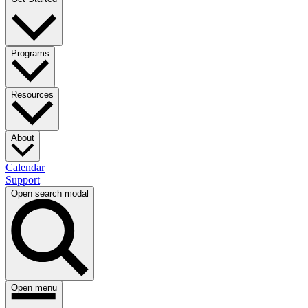
Programs​​​​‌ ‍ ​‍​‍‌‍ ‌ ​‍‌‍‍‌‌‍‌ ‌‍‍‌‌‍ ‍​‍​‍​ ‍‍​‍​‍‌ ​ ‌‍​‌‌‍ ‍‌‍‍‌‌ ‌​‌ ‍‌​‍ ‍‌‍‍‌‌‍ ​‍​‍​‍ ​​‍​‍‌‍‍​‌ ​‍‌‍‌‌‌‍‌‍​‍​‍​ ‍‍​‍​‍‌‍‍​‌ ‌​‌ ‌​‌ ​​​ ‍‍​‍ ​‍ ‌‍ ​‌‍ ‌‍​ ‌‍​‌‌‍ ​‌‍‍​‌‍ ‌ ​ ‌ ‌​​ ‍‍​ ​ ​ ​ ​ ​ ​ ​ ​‍ ‌‍‍‌‌‍ ‍‌ ‌​‌‍‌‌‌‍ ‍‌ ‌​​‍ ‌‍‌‌‌‍‌​‌‍‍‌‌ ‌​​‍ ‌‍ ‌‌‍ ‌‍‌​‌‍‌‌​ ‌‌ ​​‌ ​‍‌‍‌‌‌ ​ ‌‍‌‌‌‍ ‍‌ ‌​‌‍​‌‌ ‌​‌‍‍‌‌‍ ‌‍ ‍​ ‍ ‌‍‍‌‌‍‌​​ ‌‌ ​ ‌‍‍‌‌ ‌​‌‍‌‌‌​‍​‌‍‌‌‌‍​‌‌‍‌​‌‍‌‌‌ ​‍​ ‍ ‌ ‌​‌ ‍‌‌ ​​‌‍‌‌​ ‌‌‍‍​‌‍‌‌‌‍​‌‌‍‌​‌‍‌‌‌ ​‍​ ‍ ‌ ​​‌‍​‌‌ ‌​‌‍‍​​ ‌‌‍ ​‌‍‌‌‌‍‌‍‌ ‌​‌​ ‌‌‍‌‌‌‍ ‍‌ ‌‌‌ ​ ​‍‌‌​ ‌‌‌​​‍‌‌ ‌‍‍ ‌‍‌‌‌ ‍‌​‍‌‌​ ​ ‌​‌​​‍‌‌​ ​ ‌​‌​​‍‌‌​ ​‍​ ​‍​ ​ ‌‍‌​​ ‌​​ ​‌‌‍‌‌​ ‌​​ ​​​ ‌​‌‍‌‌‌‍‌​​ ​​​ ​​​‍‌‌​ ​‍​ ​‍​‍‌‌​ ‌‌‌​‌​​‍ ‍‌ ‌​‌‍‌‌‌ ‍​‌ ‌​​ ‌‍​‍‌‍​‌‌ ​ ‌‍‌‌‌‌‌‌‌ ​‍‌‍ ​​ ‌‌‍‍​‌ ‌​‌ ‌​‌ ​​​‍‌‌​ ​ ‌​​‌​‍‌‌​ ​‍‌​‌‍​‍‌‌​ ​‍‌​‌‍‌‍ ​‌‍ ‌‍​ ‌‍​‌‌‍ ​‌‍‍​‌‍ ‌ ​ ‌ ‌​​‍‌‌​ ​ ‌​​‌​ ​ ​ ​ ​ ​ ​ ​ ​‍‌‍‌‍‍‌‌‍‌​​ ‌‌ ​ ‌‍‍‌‌ ‌​‌‍‌‌‌​‍​‌‍‌‌‌‍​‌‌‍‌​‌‍‌‌‌ ​‍​‍‌‍‌ ‌​‌ ‍‌‌ ​​‌‍‌‌​ ‌‌‍‍​‌‍‌‌‌‍​‌‌‍‌​‌‍‌‌‌ ​‍​‍‌‍‌ ​​‌‍​‌‌ ‌​‌‍‍​​ ‌‌‍ ​‌‍‌‌‌‍‌‍‌ ‌​‌​ ‌‌‍‌‌‌‍ ‍‌ ‌‌‌ ​ ​‍‌‌​ ‌‌‌​​‍‌‌ ‌‍‍ ‌‍‌‌‌ ‍‌​‍‌‌​ ​ ‌​‌​​‍‌‌​ ​ ‌​‌​​‍‌‌​ ​‍​ ​‍​ ​ ‌‍‌​​ ‌​​ ​‌‌‍‌‌​ ‌​​ ​​​ ‌​‌‍‌‌‌‍‌​​ ​​​ ​​​‍‌‌​ ​‍​ ​‍​‍‌‌​ ‌‌‌​‌​​‍ ‍‌ ‌​‌‍‌‌‌ ‍​‌ ‌​​‍‌‍‌ ​​‌‍‌‌‌ ​‍‌ ​ ‌ ​​‌‍‌‌‌‍​ ‌ ‌​‌‍‍‌‌ ‌‍‌‍‌‌​ ‌‌ ​​‌ ‌‌‌‍​‍‌‍ ​‌‍‍‌‌ ​ ‌‍‍​‌‍‌‌‌‍‌​​‍​‍‌ ‌
Resources​​​​‌ ‍ ​‍​‍‌‍ ‌ ​‍‌‍‍‌‌‍‌ ‌‍‍‌‌‍ ‍​‍​‍​ ‍‍​‍​‍‌ ​ ‌‍​‌‌‍ ‍‌‍‍‌‌ ‌​‌ ‍‌​‍ ‍‌‍‍‌‌‍ ​‍​‍​‍ ​​‍​‍‌‍‍​‌ ​‍‌‍‌‌‌‍‌‍​‍​‍​ ‍‍​‍​‍‌‍‍​‌ ‌​‌ ‌​‌ ​​​ ‍‍​‍ ​‍ ‌‍ ​‌‍ ‌‍​ ‌‍​‌‌‍ ​‌‍‍​‌‍ ‌ ​ ‌ ‌​​ ‍‍​ ​ ​ ​ ​ ​ ​ ​ ​‍ ‌‍‍‌‌‍ ‍‌ ‌​‌‍‌‌‌‍ ‍‌ ‌​​‍ ‌‍‌‌‌‍‌​‌‍‍‌‌ ‌​​‍ ‌‍ ‌‌‍ ‌‍‌​‌‍‌‌​ ‌‌ ​​‌ ​‍‌‍‌‌‌ ​ ‌‍‌‌‌‍ ‍‌ ‌​‌‍​‌‌ ‌​‌‍‍‌‌‍ ‌‍ ‍​ ‍ ‌‍‍‌‌‍‌​​ ‌‌ ​ ‌‍‍‌‌ ‌​‌‍‌‌‌​‍​‌‍‌‌‌‍​‌‌‍‌​‌‍‌‌‌ ​‍​ ‍ ‌ ‌​‌ ‍‌‌ ​​‌‍‌‌​ ‌‌‍‍​‌‍‌‌‌‍​‌‌‍‌​‌‍‌‌‌ ​‍​ ‍ ‌ ​​‌‍​‌‌ ‌​‌‍‍​​ ‌‌‍ ​‌‍‌‌‌‍‌‍‌ ‌​‌​ ‌‌‍‌‌‌‍ ‍‌ ‌‌‌ ​ ​‍‌‌​ ‌‌‌​​‍‌‌ ‌‍‍ ‌‍‌‌‌ ‍‌​‍‌‌​ ​ ‌​‌​​‍‌‌​ ​ ‌​‌​​‍‌‌​ ​‍​ ​‍‌‍‌‍‌‍‌‍​ ‌​​ ‌‌‌‍‌‌​ ​ ‌‍‌‌‌‍​‌‌‍​ ​ ‍‌‌‍​ ​ ‍‌​‍‌‌​ ​‍​ ​‍​‍‌‌​ ‌‌‌​‌​​‍ ‍‌ ‌​‌‍‌‌‌ ‍​‌ ‌​​ ‌‍​‍‌‍​‌‌ ​ ‌‍‌‌‌‌‌‌‌ ​‍‌‍ ​​ ‌‌‍‍​‌ ‌​‌ ‌​‌ ​​​‍‌‌​ ​ ‌​​‌​‍‌‌​ ​‍‌​‌‍​‍‌‌​ ​‍‌​‌‍‌‍ ​‌‍ ‌‍​ ‌‍​‌‌‍ ​‌‍‍​‌‍ ‌ ​ ‌ ‌​​‍‌‌​ ​ ‌​​‌​ ​ ​ ​ ​ ​ ​ ​ ​‍‌‍‌‍‍‌‌‍‌​​ ‌‌ ​ ‌‍‍‌‌ ‌​‌‍‌‌‌​‍​‌‍‌‌‌‍​‌‌‍‌​‌‍‌‌‌ ​‍​‍‌‍‌ ‌​‌ ‍‌‌ ​​‌‍‌‌​ ‌‌‍‍​‌‍‌‌‌‍​‌‌‍‌​‌‍‌‌‌ ​‍​‍‌‍‌ ​​‌‍​‌‌ ‌​‌‍‍​​ ‌‌‍ ​‌‍‌‌‌‍‌‍‌ ‌​‌​ ‌‌‍‌‌‌‍ ‍‌ ‌‌‌ ​ ​‍‌‌​ ‌‌‌​​‍‌‌ ‌‍‍ ‌‍‌‌‌ ‍‌​‍‌‌​ ​ ‌​‌​​‍‌‌​ ​ ‌​‌​​‍‌‌​ ​‍​ ​‍‌‍‌‍‌‍‌‍​ ‌​​ ‌‌‌‍‌‌​ ​ ‌‍‌‌‌‍​‌‌‍​ ​ ‍‌‌‍​ ​ ‍‌​‍‌‌​ ​‍​ ​‍​‍‌‌​ ‌‌‌​‌​​‍ ‍‌ ‌​‌‍‌‌‌ ‍​‌ ‌​​‍‌‍‌ ​​‌‍‌‌‌ ​‍‌ ​ ‌ ​​‌‍‌‌‌‍​ ‌ ‌​‌‍‍‌‌ ‌‍‌‍‌‌​ ‌‌ ​​‌ ‌‌‌‍​‍‌‍ ​‌‍‍‌‌ ​ ‌‍‍​‌‍‌‌‌‍‌​​‍​‍‌ ‌
About​​​​‌ ‍ ​‍​‍‌‍ ‌ ​‍‌‍‍‌‌‍‌ ‌‍‍‌‌‍ ‍​‍​‍​ ‍‍​‍​‍‌ ​ ‌‍​‌‌‍ ‍‌‍‍‌‌ ‌​‌ ‍‌​‍ ‍‌‍‍‌‌‍ ​‍​‍​‍ ​​‍​‍‌‍‍​‌ ​‍‌‍‌‌‌‍‌‍​‍​‍​ ‍‍​‍​‍‌‍‍​‌ ‌​‌ ‌​‌ ​​​ ‍‍​‍ ​‍ ‌‍ ​‌‍ ‌‍​ ‌‍​‌‌‍ ​‌‍‍​‌‍ ‌ ​ ‌ ‌​​ ‍‍​ ​ ​ ​ ​ ​ ​ ​ ​‍ ‌‍‍‌‌‍ ‍‌ ‌​‌‍‌‌‌‍ ‍‌ ‌​​‍ ‌‍‌‌‌‍‌​‌‍‍‌‌ ‌​​‍ ‌‍ ‌‌‍ ‌‍‌​‌‍‌‌​ ‌‌ ​​‌ ​‍‌‍‌‌‌ ​ ‌‍‌‌‌‍ ‍‌ ‌​‌‍​‌‌ ‌​‌‍‍‌‌‍ ‌‍ ‍​ ‍ ‌‍‍‌‌‍‌​​ ‌‌ ​ ‌‍‍‌‌ ‌​‌‍‌‌‌​‍​‌‍‌‌‌‍​‌‌‍‌​‌‍‌‌‌ ​‍​ ‍ ‌ ‌​‌ ‍‌‌ ​​‌‍‌‌​ ‌‌‍‍​‌‍‌‌‌‍​‌‌‍‌​‌‍‌‌‌ ​‍​ ‍ ‌ ​​‌‍​‌‌ ‌​‌‍‍​​ ‌‌ ​‍‌‍‍‌‌‍‌ ‌‍‍​‌ ‌​‌​ ‌‌‍‌‌‌‍ ‍‌ ‌‌‌ ​ ​‍‌‌​ ‌‌‌​​‍‌‌ ‌‍‍ ‌‍‌‌‌ ‍‌​‍‌‌​ ​ ‌​‌​​‍‌‌​ ​ ‌​‌​​‍‌‌​ ​‍​ ​‍​ ​‌​ ‌​​ ​ ‌‍​ ​ ‌‍‌‍​ ​ ‌ ​ ‌ ‌‍​‌‌‍‌‍​ ‌‍‌‍‌​​‍‌‌​ ​‍​ ​‍​‍‌‌​ ‌‌‌​‌​​‍ ‍‌ ‌​‌‍‌‌‌ ‍​‌ ‌​​ ‌‍​‍‌‍​‌‌ ​ ‌‍‌‌‌‌‌‌‌ ​‍‌‍ ​​ ‌‌‍‍​‌ ‌​‌ ‌​‌ ​​​‍‌‌​ ​ ‌​​‌​‍‌‌​ ​‍‌​‌‍​‍‌‌​ ​‍‌​‌‍‌‍ ​‌‍ ‌‍​ ‌‍​‌‌‍ ​‌‍‍​‌‍ ‌ ​ ‌ ‌​​‍‌‌​ ​ ‌​​‌​ ​ ​ ​ ​ ​ ​ ​ ​‍‌‍‌‍‍‌‌‍‌​​ ‌‌ ​ ‌‍‍‌‌ ‌​‌‍‌‌‌​‍​‌‍‌‌‌‍​‌‌‍‌​‌‍‌‌‌ ​‍​‍‌‍‌ ‌​‌ ‍‌‌ ​​‌‍‌‌​ ‌‌‍‍​‌‍‌‌‌‍​‌‌‍‌​‌‍‌‌‌ ​‍​‍‌‍‌ ​​‌‍​‌‌ ‌​‌‍‍​​ ‌‌ ​‍‌‍‍‌‌‍‌ ‌‍‍​‌ ‌​‌​ ‌‌‍‌‌‌‍ ‍‌ ‌‌‌ ​ ​‍‌‌​ ‌‌‌​​‍‌‌ ‌‍‍ ‌‍‌‌‌ ‍‌​‍‌‌​ ​ ‌​‌​​‍‌‌​ ​ ‌​‌​​‍‌‌​ ​‍​ ​‍​ ​‌​ ‌​​ ​ ‌‍​ ​ ‌‍‌‍​ ​ ‌ ​ ‌ ‌‍​‌‌‍‌‍​ ‌‍‌‍‌​​‍‌‌​ ​‍​ ​‍​‍‌‌​ ‌‌‌​‌​​‍ ‍‌ ‌​‌‍‌‌‌ ‍​‌ ‌​​‍‌‍‌ ​​‌‍‌‌‌ ​‍‌ ​ ‌ ​​‌‍‌‌‌‍​ ‌ ‌​‌‍‍‌‌ ‌‍‌‍‌‌​ ‌‌ ​​‌ ‌‌‌‍​‍‌‍ ​‌‍‍‌‌ ​ ‌‍‍​‌‍‌‌‌‍‌​​‍​‍‌ ‌
Calendar​​​​‌ ‍ ​‍​‍‌‍ ‌ ​‍‌‍‍‌‌‍‌ ‌‍‍‌‌‍ ‍​‍​‍​ ‍‍​‍​‍‌ ​ ‌‍​‌‌‍ ‍‌‍‍‌‌ ‌​‌ ‍‌​‍ ‍‌‍‍‌‌‍ ​‍​‍​‍ ​​‍​‍‌‍‍​‌ ​‍‌‍‌‌‌‍‌‍​‍​‍​ ‍‍​‍​‍‌‍‍​‌ ‌​‌ ‌​‌ ​​​ ‍‍​‍ ​‍ ‌‍ ​‌‍ ‌‍​ ‌‍​‌‌‍ ​‌‍‍​‌‍ ‌ ​ ‌ ‌​​ ‍‍​ ​ ​ ​ ​ ​ ​ ​ ​‍ ‌‍‍‌‌‍ ‍‌ ‌​‌‍‌‌‌‍ ‍‌ ‌​​‍ ‌‍‌‌‌‍‌​‌‍‍‌‌ ‌​​‍ ‌‍ ‌‌‍ ‌‍‌​‌‍‌‌​ ‌‌ ​​‌ ​‍‌‍‌‌‌ ​ ‌‍‌‌‌‍ ‍‌ ‌​‌‍​‌‌ ‌​‌‍‍‌‌‍ ‌‍ ‍​ ‍ ‌‍‍‌‌‍‌​​ ‌‌ ​ ‌‍‍‌‌ ‌​‌‍‌‌‌​‍​‌‍‌‌‌‍​‌‌‍‌​‌‍‌‌‌ ​‍​ ‍ ‌ ‌​‌ ‍‌‌ ​​‌‍‌‌​ ‌‌‍‍​‌‍‌‌‌‍​‌‌‍‌​‌‍‌‌‌ ​‍​ ‍ ‌ ​​‌‍​‌‌ ‌​‌‍‍​​ ‌‌ ​‍‌‍‍‌‌‍‌ ‌‍‍​‌ ‌​‌​ ‌‌‍‌‌‌‍ ‍‌ ‌‌‌ ​ ​‍‌‌​ ‌‌‌​​‍‌‌ ‌‍‍ ‌‍‌‌‌ ‍‌​‍‌‌​ ​ ‌​‌​​‍‌‌​ ​ ‌​‌​​‍‌‌​ ​‍​ ​‍​ ‍​​ ​‌​ ​‍​ ‌ ​ ​​​ ​‍​ ​‍‌‍‌‍​ ‌​​ ‍​​ ​‍​ ​​​‍‌‌​ ​‍​ ​‍​‍‌‌​ ‌‌‌​‌​​‍ ‍‌ ‌​‌‍‌‌‌ ‍​‌ ‌​​ ‌‍​‍‌‍​‌‌ ​ ‌‍‌‌‌‌‌‌‌ ​‍‌‍ ​​ ‌‌‍‍​‌ ‌​‌ ‌​‌ ​​​‍‌‌​ ​ ‌​​‌​‍‌‌​ ​‍‌​‌‍​‍‌‌​ ​‍‌​‌‍‌‍ ​‌‍ ‌‍​ ‌‍​‌‌‍ ​‌‍‍​‌‍ ‌ ​ ‌ ‌​​‍‌‌​ ​ ‌​​‌​ ​ ​ ​ ​ ​ ​ ​ ​‍‌‍‌‍‍‌‌‍‌​​ ‌‌ ​ ‌‍‍‌‌ ‌​‌‍‌‌‌​‍​‌‍‌‌‌‍​‌‌‍‌​‌‍‌‌‌ ​‍​‍‌‍‌ ‌​‌ ‍‌‌ ​​‌‍‌‌​ ‌‌‍‍​‌‍‌‌‌‍​‌‌‍‌​‌‍‌‌‌ ​‍​‍‌‍‌ ​​‌‍​‌‌ ‌​‌‍‍​​ ‌‌ ​‍‌‍‍‌‌‍‌ ‌‍‍​‌ ‌​‌​ ‌‌‍‌‌‌‍ ‍‌ ‌‌‌ ​ ​‍‌‌​ ‌‌‌​​‍‌‌ ‌‍‍ ‌‍‌‌‌ ‍‌​‍‌‌​ ​ ‌​‌​​‍‌‌​ ​ ‌​‌​​‍‌‌​ ​‍​ ​‍​ ‍​​ ​‌​ ​‍​ ‌ ​ ​​​ ​‍​ ​‍‌‍‌‍​ ‌​​ ‍​​ ​‍​ ​​​‍‌‌​ ​‍​ ​‍​‍‌‌​ ‌‌‌​‌​​‍ ‍‌ ‌​‌‍‌‌‌ ‍​‌ ‌​​‍‌‍‌ ​​‌‍‌‌‌ ​‍‌ ​ ‌ ​​‌‍‌‌‌‍​ ‌ ‌​‌‍‍‌‌ ‌‍‌‍‌‌​ ‌‌ ​​‌ ‌‌‌‍​‍‌‍ ​‌‍‍‌‌ ​ ‌‍‍​‌‍‌‌‌‍‌​​‍​‍‌ ‌
Support​​​​‌ ‍ ​‍​‍‌‍ ‌ ​‍‌‍‍‌‌‍‌ ‌‍‍‌‌‍ ‍​‍​‍​ ‍‍​‍​‍‌ ​ ‌‍​‌‌‍ ‍‌‍‍‌‌ ‌​‌ ‍‌​‍ ‍‌‍‍‌‌‍ ​‍​‍​‍ ​​‍​‍‌‍‍​‌ ​‍‌‍‌‌‌‍‌‍​‍​‍​ ‍‍​‍​‍‌‍‍​‌ ‌​‌ ‌​‌ ​​​ ‍‍​‍ ​‍ ‌‍ ​‌‍ ‌‍​ ‌‍​‌‌‍ ​‌‍‍​‌‍ ‌ ​ ‌ ‌​​ ‍‍​ ​ ​ ​ ​ ​ ​ ​ ​‍ ‌‍‍‌‌‍ ‍‌ ‌​‌‍‌‌‌‍ ‍‌ ‌​​‍ ‌‍‌‌‌‍‌​‌‍‍‌‌ ‌​​‍ ‌‍ ‌‌‍ ‌‍‌​‌‍‌‌​ ‌‌ ​​‌ ​‍‌‍‌‌‌ ​ ‌‍‌‌‌‍ ‍‌ ‌​‌‍​‌‌ ‌​‌‍‍‌‌‍ ‌‍ ‍​ ‍ ‌‍‍‌‌‍‌​​ ‌‌ ​ ‌‍‍‌‌ ‌​‌‍‌‌‌​‍​‌‍‌‌‌‍​‌‌‍‌​‌‍‌‌‌ ​‍​ ‍ ‌ ‌​‌ ‍‌‌ ​​‌‍‌‌​ ‌‌‍‍​‌‍‌‌‌‍​‌‌‍‌​‌‍‌‌‌ ​‍​ ‍ ‌ ​​‌‍​‌‌ ‌​‌‍‍​​ ‌‌ ​‍‌‍‍‌‌‍‌ ‌‍‍​‌ ‌​‌​ ‌‌‍‌‌‌‍ ‍‌ ‌‌‌ ​ ​‍‌‌​ ‌‌‌​​‍‌‌ ‌‍‍ ‌‍‌‌‌ ‍‌​‍‌‌​ ​ ‌​‌​​‍‌‌​ ​ ‌​‌​​‍‌‌​ ​‍​ ​‍​ ‍​​ ​‍​ ‌ ‌‍‌‌​ ​‌‌‍​‍‌‍‌​​ ‍‌​ ‌​‌‍​ ​ ‌ ​ ‌ ​‍‌‌​ ​‍​ ​‍​‍‌‌​ ‌‌‌​‌​​‍ ‍‌ ‌​‌‍‌‌‌ ‍​‌ ‌​​ ‌‍​‍‌‍​‌‌ ​ ‌‍‌‌‌‌‌‌‌ ​‍‌‍ ​​ ‌‌‍‍​‌ ‌​‌ ‌​‌ ​​​‍‌‌​ ​ ‌​​‌​‍‌‌​ ​‍‌​‌‍​‍‌‌​ ​‍‌​‌‍‌‍ ​‌‍ ‌‍​ ‌‍​‌‌‍ ​‌‍‍​‌‍ ‌ ​ ‌ ‌​​‍‌‌​ ​ ‌​​‌​ ​ ​ ​ ​ ​ ​ ​ ​‍‌‍‌‍‍‌‌‍‌​​ ‌‌ ​ ‌‍‍‌‌ ‌​‌‍‌‌‌​‍​‌‍‌‌‌‍​‌‌‍‌​‌‍‌‌‌ ​‍​‍‌‍‌ ‌​‌ ‍‌‌ ​​‌‍‌‌​ ‌‌‍‍​‌‍‌‌‌‍​‌‌‍‌​‌‍‌‌‌ ​‍​‍‌‍‌ ​​‌‍​‌‌ ‌​‌‍‍​​ ‌‌ ​‍‌‍‍‌‌‍‌ ‌‍‍​‌ ‌​‌​ ‌‌‍‌‌‌‍ ‍‌ ‌‌‌ ​ ​‍‌‌​ ‌‌‌​​‍‌‌ ‌‍‍ ‌‍‌‌‌ ‍‌​‍‌‌​ ​ ‌​‌​​‍‌‌​ ​ ‌​‌​​‍‌‌​ ​‍​ ​‍​ ‍​​ ​‍​ ‌ ‌‍‌‌​ ​‌‌‍​‍‌‍‌​​ ‍‌​ ‌​‌‍​ ​ ‌ ​ ‌ ​‍‌‌​ ​‍​ ​‍​‍‌‌​ ‌‌‌​‌​​‍ ‍‌ ‌​‌‍‌‌‌ ‍​‌ ‌​​‍‌‍‌ ​​‌‍‌‌‌ ​‍‌ ​ ‌ ​​‌‍‌‌‌‍​ ‌ ‌​‌‍‍‌‌ ‌‍‌‍‌‌​ ‌‌ ​​‌ ‌‌‌‍​‍‌‍ ​‌‍‍‌‌ ​ ‌‍‍​‌‍‌‌‌‍‌​​‍​‍‌ ‌
Open search modal
Open menu