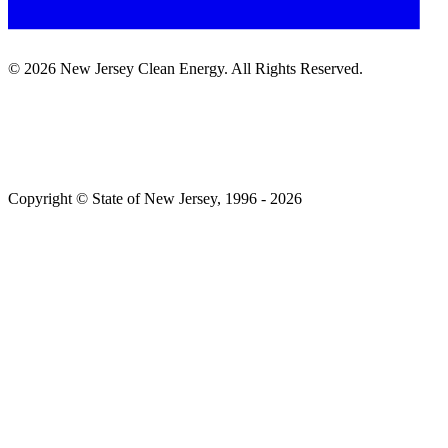
©
2026
New Jersey Clean Energy. All Rights Reserved.​​​​‌ ‍ ​‍​‍‌‍ ‌ ​‍‌‍‍‌‌‍‌ ‌‍‍‌‌‍ ‍​‍​‍​ ‍‍​‍​‍‌ ​ ‌‍​‌‌‍ ‍‌‍‍‌‌ ‌​‌ ‍‌​‍ ‍‌‍‍‌‌‍ ​‍​‍​‍ ​​‍​‍‌‍‍​‌ ​‍‌‍‌‌‌‍‌‍​‍​‍​ ‍‍​‍​‍‌‍‍​‌ ‌​‌ ‌​‌ ​​​ ‍‍​‍ ​‍ ‌‍ ​‌‍ ‌‍​ ‌‍​‌‌‍ ​‌‍‍​‌‍ ‌ ​ ‌ ‌​​ ‍‍​ ​ ​ ​ ​ ​ ​ ​ ​‍ ‌‍‍‌‌‍ ‍‌ ‌​‌‍‌‌‌‍ ‍‌ ‌​​‍ ‌‍‌‌‌‍‌​‌‍‍‌‌ ‌​​‍ ‌‍ ‌‌‍ ‌‍‌​‌‍‌‌​ ‌‌ ​​‌ ​‍‌‍‌‌‌ ​ ‌‍‌‌‌‍ ‍‌ ‌​‌‍​‌‌ ‌​‌‍‍‌‌‍ ‌‍ ‍​ ‍ ‌‍‍‌‌‍‌​​ ‌‌ ​ ‌‍‍‌‌ ‌​‌‍‌‌‌​‌‍‌‍ ‌‍ ‌ ‌​‌‍‌‌‌ ​‍​ ‍ ‌ ‌​‌ ‍‌‌ ​​‌‍‌‌​ ‌‌‍‌‍‌‍ ‌‍ ‌ ‌​‌‍‌‌‌ ​‍​ ‍ ‌ ​​‌‍​‌‌ ‌​‌‍‍​​ ‌‌‍ ​‌‍‌‌‌‍‌ ‌‍​‌‌‍ ​​‍ ‍‌ ‌​‌‍‌‌‌ ‍​‌ ‌​​ ‌‍​‍‌‍​‌‌ ​ ‌‍‌‌‌‌‌‌‌ ​‍‌‍ ​​ ‌‌‍‍​‌ ‌​‌ ‌​‌ ​​​‍‌‌​ ​ ‌​​‌​‍‌‌​ ​‍‌​‌‍​‍‌‌​ ​‍‌​‌‍‌‍ ​‌‍ ‌‍​ ‌‍​‌‌‍ ​‌‍‍​‌‍ ‌ ​ ‌ ‌​​‍‌‌​ ​ ‌​​‌​ ​ ​ ​ ​ ​ ​ ​ ​‍‌‍‌‍‍‌‌‍‌​​ ‌‌ ​ ‌‍‍‌‌ ‌​‌‍‌‌‌​‌‍‌‍ ‌‍ ‌ ‌​‌‍‌‌‌ ​‍​‍‌‍‌ ‌​‌ ‍‌‌ ​​‌‍‌‌​ ‌‌‍‌‍‌‍ ‌‍ ‌ ‌​‌‍‌‌‌ ​‍​‍‌‍‌ ​​‌‍​‌‌ ‌​‌‍‍​​ ‌‌‍ ​‌‍‌‌‌‍‌ ‌‍​‌‌‍ ​​‍ ‍‌ ‌​‌‍‌‌‌ ‍​‌ ‌​​‍‌‍‌ ​​‌‍‌‌‌ ​‍‌ ​ ‌ ​​‌‍‌‌‌‍​ ‌ ‌​‌‍‍‌‌ ‌‍‌‍‌‌​ ‌‌ ​​‌ ‌‌‌‍​‍‌‍ ​‌‍‍‌‌ ​ ‌‍‍​‌‍‌‌‌‍‌​​‍​‍‌ ‌
Copyright © State of New Jersey, 1996 -​​​​‌ ‍ ​‍​‍‌‍ ‌ ​‍‌‍‍‌‌‍‌ ‌‍‍‌‌‍ ‍​‍​‍​ ‍‍​‍​‍‌ ​ ‌‍​‌‌‍ ‍‌‍‍‌‌ ‌​‌ ‍‌​‍ ‍‌‍‍‌‌‍ ​‍​‍​‍ ​​‍​‍‌‍‍​‌ ​‍‌‍‌‌‌‍‌‍​‍​‍​ ‍‍​‍​‍‌‍‍​‌ ‌​‌ ‌​‌ ​​​ ‍‍​‍ ​‍ ‌‍ ​‌‍ ‌‍​ ‌‍​‌‌‍ ​‌‍‍​‌‍ ‌ ​ ‌ ‌​​ ‍‍​ ​ ​ ​ ​ ​ ​ ​ ​‍ ‌‍‍‌‌‍ ‍‌ ‌​‌‍‌‌‌‍ ‍‌ ‌​​‍ ‌‍‌‌‌‍‌​‌‍‍‌‌ ‌​​‍ ‌‍ ‌‌‍ ‌‍‌​‌‍‌‌​ ‌‌ ​​‌ ​‍‌‍‌‌‌ ​ ‌‍‌‌‌‍ ‍‌ ‌​‌‍​‌‌ ‌​‌‍‍‌‌‍ ‌‍ ‍​ ‍ ‌‍‍‌‌‍‌​​ ‌‌‍ ‍‌‍‍‍‌​‌ ‌‍ ‌ ‌‍‌​ ​‌‍​‌‌ ‍‌‌‍ ‌ ‌‌‌ ‌​​ ‍ ‌ ‌​‌ ‍‌‌ ​​‌‍‌‌​ ‌‌‍ ‍‌‍‍‍‌‍ ​‌‍​‌‌ ‍‌‌‍ ‌ ‌‌‌ ‌​​ ‍ ‌ ​​‌‍​‌‌ ‌​‌‍‍​​ ‌‌‍‌‍‌‍ ‌‍ ‌ ‌​‌‍‌‌‌ ​‍​‍ ‍‌‍ ​‌‍‌‌‌‍‌ ‌‍​‌‌‍ ​​ ‌‍​‍‌‍​‌‌ ​ ‌‍‌‌‌‌‌‌‌ ​‍‌‍ ​​ ‌‌‍‍​‌ ‌​‌ ‌​‌ ​​​‍‌‌​ ​ ‌​​‌​‍‌‌​ ​‍‌​‌‍​‍‌‌​ ​‍‌​‌‍‌‍ ​‌‍ ‌‍​ ‌‍​‌‌‍ ​‌‍‍​‌‍ ‌ ​ ‌ ‌​​‍‌‌​ ​ ‌​​‌​ ​ ​ ​ ​ ​ ​ ​ ​‍‌‍‌‍‍‌‌‍‌​​ ‌‌‍ ‍‌‍‍‍‌​‌ ‌‍ ‌ ‌‍‌​ ​‌‍​‌‌ ‍‌‌‍ ‌ ‌‌‌ ‌​​‍‌‍‌ ‌​‌ ‍‌‌ ​​‌‍‌‌​ ‌‌‍ ‍‌‍‍‍‌‍ ​‌‍​‌‌ ‍‌‌‍ ‌ ‌‌‌ ‌​​‍‌‍‌ ​​‌‍​‌‌ ‌​‌‍‍​​ ‌‌‍‌‍‌‍ ‌‍ ‌ ‌​‌‍‌‌‌ ​‍​‍ ‍‌‍ ​‌‍‌‌‌‍‌ ‌‍​‌‌‍ ​​‍‌‍‌ ​​‌‍‌‌‌ ​‍‌ ​ ‌ ​​‌‍‌‌‌‍​ ‌ ‌​‌‍‍‌‌ ‌‍‌‍‌‌​ ‌‌ ​​‌ ‌‌‌‍​‍‌‍ ​‌‍‍‌‌ ​ ‌‍‍​‌‍‌‌‌‍‌​​‍​‍‌ ‌
2026