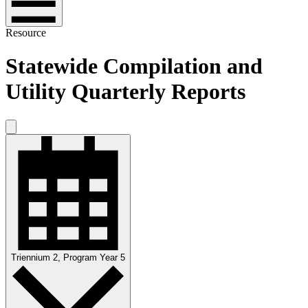
Resource
Statewide Compilation and
Utility Quarterly Reports
Triennium 2, Program Year 5​​​​‌ ‍ ​‍​‍‌‍ ‌ ​‍‌‍‍‌‌‍‌ ‌‍‍‌‌‍ ‍​‍​‍​ ‍‍​‍​‍‌ ​ ‌‍​‌‌‍ ‍‌‍‍‌‌ ‌​‌ ‍‌​‍ ‍‌‍‍‌‌‍ ​‍​‍​‍ ​​‍​‍‌‍‍​‌ ​‍‌‍‌‌‌‍‌‍​‍​‍​ ‍‍​‍​‍‌‍‍​‌ ‌​‌ ‌​‌ ​​​ ‍‍​‍ ​‍ ‌‍ ​‌‍ ‌‍​ ‌‍​‌‌‍ ​‌‍‍​‌‍ ‌ ​ ‌ ‌​​ ‍‍​ ​ ​ ​ ​ ​ ​ ​ ​‍ ‌‍‍‌‌‍ ‍‌ ‌​‌‍‌‌‌‍ ‍‌ ‌​​‍ ‌‍‌‌‌‍‌​‌‍‍‌‌ ‌​​‍ ‌‍ ‌‌‍ ‌‍‌​‌‍‌‌​ ‌‌ ​​‌ ​‍‌‍‌‌‌ ​ ‌‍‌‌‌‍ ‍‌ ‌​‌‍​‌‌ ‌​‌‍‍‌‌‍ ‌‍ ‍​ ‍ ‌‍‍‌‌‍‌​​ ‌‌‍‌​‌‍​‌​ ​​​ ​ ‌‍​ ​ ‍​​ ‌‌‌‍​‍​‍ ‌‌‍‌‍‌‍‌​‌‍​‌​ ​‌​‍ ‌​ ‌​​ ​​‌‍‌‍​ ​‌​‍ ‌​ ‍‌​ ‍‌‌‍‌‍​ ​ ​‍ ‌​ ‌‍​ ‌‌‌‍​‍​ ‍‌‌‍‌​‌‍‌‍‌‍​‍​ ‍​​ ‍​​ ‌‍‌‍​‌​ ‌ ​ ‍ ‌ ‌​‌ ‍‌‌ ​​‌‍‌‌​ ‌‌ ​‍‌‍‌‌‌ ​​‌‍ ‌ ​‍‌ ‌​​ ‍ ‌ ​​‌‍​‌‌ ‌​‌‍‍​​ ‌‌ ‌​‌‍‍‌‌‍ ‌‌‍‌‌‌‌​​‌‍‌‌‌ ​‍‌‍‍‌‌‍ ‌‍‌​‌ ​ ​‍‌‌​ ‌‌‌​​‍‌‌ ‌‍‍ ‌‍‌‌‌ ‍‌​‍‌‌​ ​ ‌​‌​​‍‌‌​ ​ ‌​‌​​‍‌‌​ ​‍​ ​‍​ ​‍​ ‌​​ ​‌​ ‍​‌‍‌​​ ​‍​ ‍​‌‍​ ‌‍‌​​ ​‌‌‍​‌​ ‌‍​‍‌‌​ ​‍​ ​‍​‍‌‌​ ‌‌‌​‌​​‍ ‍‌ ‌​‌‍‍‌‌ ‌​‌‍ ​‌‍‌‌​ ‌‍​‍‌‍​‌‌ ​ ‌‍‌‌‌‌‌‌‌ ​‍‌‍ ​​ ‌‌‍‍​‌ ‌​‌ ‌​‌ ​​​‍‌‌​ ​ ‌​​‌​‍‌‌​ ​‍‌​‌‍​‍‌‌​ ​‍‌​‌‍‌‍ ​‌‍ ‌‍​ ‌‍​‌‌‍ ​‌‍‍​‌‍ ‌ ​ ‌ ‌​​‍‌‌​ ​ ‌​​‌​ ​ ​ ​ ​ ​ ​ ​ ​‍‌‍‌‍‍‌‌‍‌​​ ‌‌‍‌​‌‍​‌​ ​​​ ​ ‌‍​ ​ ‍​​ ‌‌‌‍​‍​‍ ‌‌‍‌‍‌‍‌​‌‍​‌​ ​‌​‍ ‌​ ‌​​ ​​‌‍‌‍​ ​‌​‍ ‌​ ‍‌​ ‍‌‌‍‌‍​ ​ ​‍ ‌​ ‌‍​ ‌‌‌‍​‍​ ‍‌‌‍‌​‌‍‌‍‌‍​‍​ ‍​​ ‍​​ ‌‍‌‍​‌​ ‌ ​‍‌‍‌ ‌​‌ ‍‌‌ ​​‌‍‌‌​ ‌‌ ​‍‌‍‌‌‌ ​​‌‍ ‌ ​‍‌ ‌​​‍‌‍‌ ​​‌‍​‌‌ ‌​‌‍‍​​ ‌‌ ‌​‌‍‍‌‌‍ ‌‌‍‌‌‌‌​​‌‍‌‌‌ ​‍‌‍‍‌‌‍ ‌‍‌​‌ ​ ​‍‌‌​ ‌‌‌​​‍‌‌ ‌‍‍ ‌‍‌‌‌ ‍‌​‍‌‌​ ​ ‌​‌​​‍‌‌​ ​ ‌​‌​​‍‌‌​ ​‍​ ​‍​ ​‍​ ‌​​ ​‌​ ‍​‌‍‌​​ ​‍​ ‍​‌‍​ ‌‍‌​​ ​‌‌‍​‌​ ‌‍​‍‌‌​ ​‍​ ​‍​‍‌‌​ ‌‌‌​‌​​‍ ‍‌ ‌​‌‍‍‌‌ ‌​‌‍ ​‌‍‌‌​‍‌‍‌ ​​‌‍‌‌‌ ​‍‌ ​ ‌ ​​‌‍‌‌‌‍​ ‌ ‌​‌‍‍‌‌ ‌‍‌‍‌‌​ ‌‌ ​​‌ ‌‌‌‍​‍‌‍ ​‌‍‍‌‌ ​ ‌‍‍​‌‍‌‌‌‍‌​​‍​‍‌ ‌