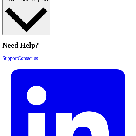
Need Help?​​​​‌ ‍ ​‍​‍‌‍ ‌ ​‍‌‍‍‌‌‍‌ ‌‍‍‌‌‍ ‍​‍​‍​ ‍‍​‍​‍‌ ​ ‌‍​‌‌‍ ‍‌‍‍‌‌ ‌​‌ ‍‌​‍ ‍‌‍‍‌‌‍ ​‍​‍​‍ ​​‍​‍‌‍‍​‌ ​‍‌‍‌‌‌‍‌‍​‍​‍​ ‍‍​‍​‍‌‍‍​‌ ‌​‌ ‌​‌ ​​​ ‍‍​‍ ​‍ ‌‍ ​‌‍ ‌‍​ ‌‍​‌‌‍ ​‌‍‍​‌‍ ‌ ​ ‌ ‌​​ ‍‍​ ​ ​ ​ ​ ​ ​ ​ ​‍ ‌‍‍‌‌‍ ‍‌ ‌​‌‍‌‌‌‍ ‍‌ ‌​​‍ ‌‍‌‌‌‍‌​‌‍‍‌‌ ‌​​‍ ‌‍ ‌‌‍ ‌‍‌​‌‍‌‌​ ‌‌ ​​‌ ​‍‌‍‌‌‌ ​ ‌‍‌‌‌‍ ‍‌ ‌​‌‍​‌‌ ‌​‌‍‍‌‌‍ ‌‍ ‍​ ‍ ‌‍‍‌‌‍‌​​ ‌‌ ​ ‌‍‍‌‌ ‌​‌‍‌‌‌​‌‍‌‍ ‌‍ ‌ ‌​‌‍‌‌‌ ​‍​ ‍ ‌ ‌​‌ ‍‌‌ ​​‌‍‌‌​ ‌‌‍‌‍‌‍ ‌‍ ‌ ‌​‌‍‌‌‌ ​‍​ ‍ ‌ ​​‌‍​‌‌ ‌​‌‍‍​​ ‌‌‍ ‌‌‍‌‌‌‍ ‍‌ ‌‌‌ ​ ​‍‌‌​ ‌‌‌​​‍‌‌ ‌‍‍ ‌‍‌‌‌ ‍‌​‍‌‌​ ​ ‌​‌​​‍‌‌​ ​ ‌​‌​​‍‌‌​ ​‍​ ​‍‌‍‌‌‌‍‌‍​ ​‌​ ‌ ​ ​‌‌‍​ ‌‍‌‌‌‍​‌​ ‍‌‌‍‌​​ ​‍‌‍​ ​‍‌‌​ ​‍​ ​‍​‍‌‌​ ‌‌‌​‌​​‍ ‍‌‍‍​‌‍‌‌‌‍​‌‌‍‌​‌‍‍‌‌‍ ‍‌‍‌ ​ ‌‍​‍‌‍​‌‌ ​ ‌‍‌‌‌‌‌‌‌ ​‍‌‍ ​​ ‌‌‍‍​‌ ‌​‌ ‌​‌ ​​​‍‌‌​ ​ ‌​​‌​‍‌‌​ ​‍‌​‌‍​‍‌‌​ ​‍‌​‌‍‌‍ ​‌‍ ‌‍​ ‌‍​‌‌‍ ​‌‍‍​‌‍ ‌ ​ ‌ ‌​​‍‌‌​ ​ ‌​​‌​ ​ ​ ​ ​ ​ ​ ​ ​‍‌‍‌‍‍‌‌‍‌​​ ‌‌ ​ ‌‍‍‌‌ ‌​‌‍‌‌‌​‌‍‌‍ ‌‍ ‌ ‌​‌‍‌‌‌ ​‍​‍‌‍‌ ‌​‌ ‍‌‌ ​​‌‍‌‌​ ‌‌‍‌‍‌‍ ‌‍ ‌ ‌​‌‍‌‌‌ ​‍​‍‌‍‌ ​​‌‍​‌‌ ‌​‌‍‍​​ ‌‌‍ ‌‌‍‌‌‌‍ ‍‌ ‌‌‌ ​ ​‍‌‌​ ‌‌‌​​‍‌‌ ‌‍‍ ‌‍‌‌‌ ‍‌​‍‌‌​ ​ ‌​‌​​‍‌‌​ ​ ‌​‌​​‍‌‌​ ​‍​ ​‍‌‍‌‌‌‍‌‍​ ​‌​ ‌ ​ ​‌‌‍​ ‌‍‌‌‌‍​‌​ ‍‌‌‍‌​​ ​‍‌‍​ ​‍‌‌​ ​‍​ ​‍​‍‌‌​ ‌‌‌​‌​​‍ ‍‌‍‍​‌‍‌‌‌‍​‌‌‍‌​‌‍‍‌‌‍ ‍‌‍‌ ​‍‌‍‌ ​​‌‍‌‌‌ ​‍‌ ​ ‌ ​​‌‍‌‌‌‍​ ‌ ‌​‌‍‍‌‌ ‌‍‌‍‌‌​ ‌‌ ​​‌ ‌‌‌‍​‍‌‍ ​‌‍‍‌‌ ​ ‌‍‍​‌‍‌‌‌‍‌​​‍​‍‌ ‌
Support​​​​‌ ‍ ​‍​‍‌‍ ‌ ​‍‌‍‍‌‌‍‌ ‌‍‍‌‌‍ ‍​‍​‍​ ‍‍​‍​‍‌ ​ ‌‍​‌‌‍ ‍‌‍‍‌‌ ‌​‌ ‍‌​‍ ‍‌‍‍‌‌‍ ​‍​‍​‍ ​​‍​‍‌‍‍​‌ ​‍‌‍‌‌‌‍‌‍​‍​‍​ ‍‍​‍​‍‌‍‍​‌ ‌​‌ ‌​‌ ​​​ ‍‍​‍ ​‍ ‌‍ ​‌‍ ‌‍​ ‌‍​‌‌‍ ​‌‍‍​‌‍ ‌ ​ ‌ ‌​​ ‍‍​ ​ ​ ​ ​ ​ ​ ​ ​‍ ‌‍‍‌‌‍ ‍‌ ‌​‌‍‌‌‌‍ ‍‌ ‌​​‍ ‌‍‌‌‌‍‌​‌‍‍‌‌ ‌​​‍ ‌‍ ‌‌‍ ‌‍‌​‌‍‌‌​ ‌‌ ​​‌ ​‍‌‍‌‌‌ ​ ‌‍‌‌‌‍ ‍‌ ‌​‌‍​‌‌ ‌​‌‍‍‌‌‍ ‌‍ ‍​ ‍ ‌‍‍‌‌‍‌​​ ‌‌ ​ ‌‍‍‌‌ ‌​‌‍‌‌‌​‌‍‌‍ ‌‍ ‌ ‌​‌‍‌‌‌ ​‍​ ‍ ‌ ‌​‌ ‍‌‌ ​​‌‍‌‌​ ‌‌‍‌‍‌‍ ‌‍ ‌ ‌​‌‍‌‌‌ ​‍​ ‍ ‌ ​​‌‍​‌‌ ‌​‌‍‍​​ ‌‌‍ ‌‌‍‌‌‌‍ ‍‌ ‌‌‌ ​ ​‍‌‌​ ‌‌‌​​‍‌‌ ‌‍‍ ‌‍‌‌‌ ‍‌​‍‌‌​ ​ ‌​‌​​‍‌‌​ ​ ‌​‌​​‍‌‌​ ​‍​ ​‍‌‍‌‌‌‍‌‍​ ​‌​ ‌ ​ ​‌‌‍​ ‌‍‌‌‌‍​‌​ ‍‌‌‍‌​​ ​‍‌‍​ ​‍‌‌​ ​‍​ ​‍​‍‌‌​ ‌‌‌​‌​​‍ ‍‌‍‍‌‌ ‌​‌‍‌‌‌‍ ‌‌ ​ ​‍‌‌​ ‌‌‌​​‍‌‌ ‌‍‍ ‌‍‌‌‌ ‍‌​‍‌‌​ ​ ‌​‌​​‍‌‌​ ​ ‌​‌​​‍‌‌​ ​‍​ ​‍‌‍​‌​ ‌‌​ ‍‌‌‍‌‍‌‍‌‌‌‍‌​‌‍​ ​ ​‍‌‍​‌‌‍‌​‌‍​‌‌‍​‍​‍‌‌​ ​‍​ ​‍​‍‌‌​ ‌‌‌​‌​​‍ ‍‌ ‌​‌‍‌‌‌ ‍​‌ ‌​​ ‌‍​‍‌‍​‌‌ ​ ‌‍‌‌‌‌‌‌‌ ​‍‌‍ ​​ ‌‌‍‍​‌ ‌​‌ ‌​‌ ​​​‍‌‌​ ​ ‌​​‌​‍‌‌​ ​‍‌​‌‍​‍‌‌​ ​‍‌​‌‍‌‍ ​‌‍ ‌‍​ ‌‍​‌‌‍ ​‌‍‍​‌‍ ‌ ​ ‌ ‌​​‍‌‌​ ​ ‌​​‌​ ​ ​ ​ ​ ​ ​ ​ ​‍‌‍‌‍‍‌‌‍‌​​ ‌‌ ​ ‌‍‍‌‌ ‌​‌‍‌‌‌​‌‍‌‍ ‌‍ ‌ ‌​‌‍‌‌‌ ​‍​‍‌‍‌ ‌​‌ ‍‌‌ ​​‌‍‌‌​ ‌‌‍‌‍‌‍ ‌‍ ‌ ‌​‌‍‌‌‌ ​‍​‍‌‍‌ ​​‌‍​‌‌ ‌​‌‍‍​​ ‌‌‍ ‌‌‍‌‌‌‍ ‍‌ ‌‌‌ ​ ​‍‌‌​ ‌‌‌​​‍‌‌ ‌‍‍ ‌‍‌‌‌ ‍‌​‍‌‌​ ​ ‌​‌​​‍‌‌​ ​ ‌​‌​​‍‌‌​ ​‍​ ​‍‌‍‌‌‌‍‌‍​ ​‌​ ‌ ​ ​‌‌‍​ ‌‍‌‌‌‍​‌​ ‍‌‌‍‌​​ ​‍‌‍​ ​‍‌‌​ ​‍​ ​‍​‍‌‌​ ‌‌‌​‌​​‍ ‍‌‍‍‌‌ ‌​‌‍‌‌‌‍ ‌‌ ​ ​‍‌‌​ ‌‌‌​​‍‌‌ ‌‍‍ ‌‍‌‌‌ ‍‌​‍‌‌​ ​ ‌​‌​​‍‌‌​ ​ ‌​‌​​‍‌‌​ ​‍​ ​‍‌‍​‌​ ‌‌​ ‍‌‌‍‌‍‌‍‌‌‌‍‌​‌‍​ ​ ​‍‌‍​‌‌‍‌​‌‍​‌‌‍​‍​‍‌‌​ ​‍​ ​‍​‍‌‌​ ‌‌‌​‌​​‍ ‍‌ ‌​‌‍‌‌‌ ‍​‌ ‌​​‍‌‍‌ ​​‌‍‌‌‌ ​‍‌ ​ ‌ ​​‌‍‌‌‌‍​ ‌ ‌​‌‍‍‌‌ ‌‍‌‍‌‌​ ‌‌ ​​‌ ‌‌‌‍​‍‌‍ ​‌‍‍‌‌ ​ ‌‍‍​‌‍‌‌‌‍‌​​‍​‍‌ ‌
Contact us​​​​‌ ‍ ​‍​‍‌‍ ‌ ​‍‌‍‍‌‌‍‌ ‌‍‍‌‌‍ ‍​‍​‍​ ‍‍​‍​‍‌ ​ ‌‍​‌‌‍ ‍‌‍‍‌‌ ‌​‌ ‍‌​‍ ‍‌‍‍‌‌‍ ​‍​‍​‍ ​​‍​‍‌‍‍​‌ ​‍‌‍‌‌‌‍‌‍​‍​‍​ ‍‍​‍​‍‌‍‍​‌ ‌​‌ ‌​‌ ​​​ ‍‍​‍ ​‍ ‌‍ ​‌‍ ‌‍​ ‌‍​‌‌‍ ​‌‍‍​‌‍ ‌ ​ ‌ ‌​​ ‍‍​ ​ ​ ​ ​ ​ ​ ​ ​‍ ‌‍‍‌‌‍ ‍‌ ‌​‌‍‌‌‌‍ ‍‌ ‌​​‍ ‌‍‌‌‌‍‌​‌‍‍‌‌ ‌​​‍ ‌‍ ‌‌‍ ‌‍‌​‌‍‌‌​ ‌‌ ​​‌ ​‍‌‍‌‌‌ ​ ‌‍‌‌‌‍ ‍‌ ‌​‌‍​‌‌ ‌​‌‍‍‌‌‍ ‌‍ ‍​ ‍ ‌‍‍‌‌‍‌​​ ‌‌ ​ ‌‍‍‌‌ ‌​‌‍‌‌‌​‌‍‌‍ ‌‍ ‌ ‌​‌‍‌‌‌ ​‍​ ‍ ‌ ‌​‌ ‍‌‌ ​​‌‍‌‌​ ‌‌‍‌‍‌‍ ‌‍ ‌ ‌​‌‍‌‌‌ ​‍​ ‍ ‌ ​​‌‍​‌‌ ‌​‌‍‍​​ ‌‌‍ ‌‌‍‌‌‌‍ ‍‌ ‌‌‌ ​ ​‍‌‌​ ‌‌‌​​‍‌‌ ‌‍‍ ‌‍‌‌‌ ‍‌​‍‌‌​ ​ ‌​‌​​‍‌‌​ ​ ‌​‌​​‍‌‌​ ​‍​ ​‍‌‍‌‌‌‍‌‍​ ​‌​ ‌ ​ ​‌‌‍​ ‌‍‌‌‌‍​‌​ ‍‌‌‍‌​​ ​‍‌‍​ ​‍‌‌​ ​‍​ ​‍​‍‌‌​ ‌‌‌​‌​​‍ ‍‌‍‍‌‌ ‌​‌‍‌‌‌‍ ‌‌ ​ ​‍‌‌​ ‌‌‌​​‍‌‌ ‌‍‍ ‌‍‌‌‌ ‍‌​‍‌‌​ ​ ‌​‌​​‍‌‌​ ​ ‌​‌​​‍‌‌​ ​‍​ ​‍​ ‍​‌‍​ ​ ‍​‌‍​‌‌‍‌​‌‍​‍​ ‌‌​ ​ ​ ​ ​ ‌‌​ ‌ ​ ‍​​‍‌‌​ ​‍​ ​‍​‍‌‌​ ‌‌‌​‌​​‍ ‍‌ ‌​‌‍‌‌‌ ‍​‌ ‌​​ ‌‍​‍‌‍​‌‌ ​ ‌‍‌‌‌‌‌‌‌ ​‍‌‍ ​​ ‌‌‍‍​‌ ‌​‌ ‌​‌ ​​​‍‌‌​ ​ ‌​​‌​‍‌‌​ ​‍‌​‌‍​‍‌‌​ ​‍‌​‌‍‌‍ ​‌‍ ‌‍​ ‌‍​‌‌‍ ​‌‍‍​‌‍ ‌ ​ ‌ ‌​​‍‌‌​ ​ ‌​​‌​ ​ ​ ​ ​ ​ ​ ​ ​‍‌‍‌‍‍‌‌‍‌​​ ‌‌ ​ ‌‍‍‌‌ ‌​‌‍‌‌‌​‌‍‌‍ ‌‍ ‌ ‌​‌‍‌‌‌ ​‍​‍‌‍‌ ‌​‌ ‍‌‌ ​​‌‍‌‌​ ‌‌‍‌‍‌‍ ‌‍ ‌ ‌​‌‍‌‌‌ ​‍​‍‌‍‌ ​​‌‍​‌‌ ‌​‌‍‍​​ ‌‌‍ ‌‌‍‌‌‌‍ ‍‌ ‌‌‌ ​ ​‍‌‌​ ‌‌‌​​‍‌‌ ‌‍‍ ‌‍‌‌‌ ‍‌​‍‌‌​ ​ ‌​‌​​‍‌‌​ ​ ‌​‌​​‍‌‌​ ​‍​ ​‍‌‍‌‌‌‍‌‍​ ​‌​ ‌ ​ ​‌‌‍​ ‌‍‌‌‌‍​‌​ ‍‌‌‍‌​​ ​‍‌‍​ ​‍‌‌​ ​‍​ ​‍​‍‌‌​ ‌‌‌​‌​​‍ ‍‌‍‍‌‌ ‌​‌‍‌‌‌‍ ‌‌ ​ ​‍‌‌​ ‌‌‌​​‍‌‌ ‌‍‍ ‌‍‌‌‌ ‍‌​‍‌‌​ ​ ‌​‌​​‍‌‌​ ​ ‌​‌​​‍‌‌​ ​‍​ ​‍​ ‍​‌‍​ ​ ‍​‌‍​‌‌‍‌​‌‍​‍​ ‌‌​ ​ ​ ​ ​ ‌‌​ ‌ ​ ‍​​‍‌‌​ ​‍​ ​‍​‍‌‌​ ‌‌‌​‌​​‍ ‍‌ ‌​‌‍‌‌‌ ‍​‌ ‌​​‍‌‍‌ ​​‌‍‌‌‌ ​‍‌ ​ ‌ ​​‌‍‌‌‌‍​ ‌ ‌​‌‍‍‌‌ ‌‍‌‍‌‌​ ‌‌ ​​‌ ‌‌‌‍​‍‌‍ ​‌‍‍‌‌ ​ ‌‍‍​‌‍‌‌‌‍‌​​‍​‍‌ ‌