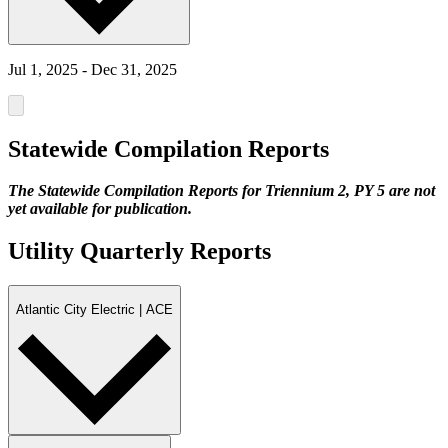
Jul 1, 2025 - Dec 31, 2025
Statewide Compilation Reports​​​​‌ ‍ ​‍​‍‌‍ ‌ ​‍‌‍‍‌‌‍‌ ‌‍‍‌‌‍ ‍​‍​‍​ ‍‍​‍​‍‌ ​ ‌‍​‌‌‍ ‍‌‍‍‌‌ ‌​‌ ‍‌​‍ ‍‌‍‍‌‌‍ ​‍​‍​‍ ​​‍​‍‌‍‍​‌ ​‍‌‍‌‌‌‍‌‍​‍​‍​ ‍‍​‍​‍‌‍‍​‌ ‌​‌ ‌​‌ ​​​ ‍‍​‍ ​‍ ‌‍ ​‌‍ ‌‍​ ‌‍​‌‌‍ ​‌‍‍​‌‍ ‌ ​ ‌ ‌​​ ‍‍​ ​ ​ ​ ​ ​ ​ ​ ​‍ ‌‍‍‌‌‍ ‍‌ ‌​‌‍‌‌‌‍ ‍‌ ‌​​‍ ‌‍‌‌‌‍‌​‌‍‍‌‌ ‌​​‍ ‌‍ ‌‌‍ ‌‍‌​‌‍‌‌​ ‌‌ ​​‌ ​‍‌‍‌‌‌ ​ ‌‍‌‌‌‍ ‍‌ ‌​‌‍​‌‌ ‌​‌‍‍‌‌‍ ‌‍ ‍​ ‍ ‌‍‍‌‌‍‌​​ ‌‌‍‌​‌‍​‌​ ​​​ ​ ‌‍​ ​ ‍​​ ‌‌‌‍​‍​‍ ‌‌‍‌‍‌‍‌​‌‍​‌​ ​‌​‍ ‌​ ‌​​ ​​‌‍‌‍​ ​‌​‍ ‌​ ‍‌​ ‍‌‌‍‌‍​ ​ ​‍ ‌​ ‌‍​ ‌‌‌‍​‍​ ‍‌‌‍‌​‌‍‌‍‌‍​‍​ ‍​​ ‍​​ ‌‍‌‍​‌​ ‌ ​ ‍ ‌ ‌​‌ ‍‌‌ ​​‌‍‌‌​ ‌‌ ​‍‌‍‌‌‌ ​​‌‍ ‌ ​‍‌ ‌​​ ‍ ‌ ​​‌‍​‌‌ ‌​‌‍‍​​ ‌‌ ‌​‌‍‍‌‌‍ ‌‌‍‌‌‌‌​​‌‍‌‌‌ ​‍‌‍‍‌‌‍ ‌‍‌​‌ ​ ​‍‌‌​ ‌‌‌​​‍‌‌ ‌‍‍ ‌‍‌‌‌ ‍‌​‍‌‌​ ​ ‌​‌​​‍‌‌​ ​ ‌​‌​​‍‌‌​ ​‍​ ​‍​ ​‍​ ‌​​ ​‌​ ‍​‌‍‌​​ ​‍​ ‍​‌‍​ ‌‍‌​​ ​‌‌‍​‌​ ‌‍​‍‌‌​ ​‍​ ​‍​‍‌‌​ ‌‌‌​‌​​‍ ‍‌ ​ ‌‍‌‌‌‍​ ‌ ‌​‌‍‍‌‌‍ ‌‍ ‍‌ ​ ​‍‌‌​ ‌‌‌​​‍‌‌ ‌‍‍ ‌‍‌‌‌ ‍‌​‍‌‌​ ​ ‌​‌​​‍‌‌​ ​ ‌​‌​​‍‌‌​ ​‍​ ​‍​ ​ ​ ‌‌​ ​‌‌‍​ ​ ‌‍​ ‍‌‌‍​ ‌‍​‍​ ​‌​ ​‍​ ‌​‌‍‌​​‍‌‌​ ​‍​ ​‍​‍‌‌​ ‌‌‌​‌​​‍ ‍‌‍‍​‌‍‌‌‌‍​‌‌‍‌​‌‍‍‌‌‍ ‍‌‍‌ ​ ‌‍​‍‌‍​‌‌ ​ ‌‍‌‌‌‌‌‌‌ ​‍‌‍ ​​ ‌‌‍‍​‌ ‌​‌ ‌​‌ ​​​‍‌‌​ ​ ‌​​‌​‍‌‌​ ​‍‌​‌‍​‍‌‌​ ​‍‌​‌‍‌‍ ​‌‍ ‌‍​ ‌‍​‌‌‍ ​‌‍‍​‌‍ ‌ ​ ‌ ‌​​‍‌‌​ ​ ‌​​‌​ ​ ​ ​ ​ ​ ​ ​ ​‍‌‍‌‍‍‌‌‍‌​​ ‌‌‍‌​‌‍​‌​ ​​​ ​ ‌‍​ ​ ‍​​ ‌‌‌‍​‍​‍ ‌‌‍‌‍‌‍‌​‌‍​‌​ ​‌​‍ ‌​ ‌​​ ​​‌‍‌‍​ ​‌​‍ ‌​ ‍‌​ ‍‌‌‍‌‍​ ​ ​‍ ‌​ ‌‍​ ‌‌‌‍​‍​ ‍‌‌‍‌​‌‍‌‍‌‍​‍​ ‍​​ ‍​​ ‌‍‌‍​‌​ ‌ ​‍‌‍‌ ‌​‌ ‍‌‌ ​​‌‍‌‌​ ‌‌ ​‍‌‍‌‌‌ ​​‌‍ ‌ ​‍‌ ‌​​‍‌‍‌ ​​‌‍​‌‌ ‌​‌‍‍​​ ‌‌ ‌​‌‍‍‌‌‍ ‌‌‍‌‌‌‌​​‌‍‌‌‌ ​‍‌‍‍‌‌‍ ‌‍‌​‌ ​ ​‍‌‌​ ‌‌‌​​‍‌‌ ‌‍‍ ‌‍‌‌‌ ‍‌​‍‌‌​ ​ ‌​‌​​‍‌‌​ ​ ‌​‌​​‍‌‌​ ​‍​ ​‍​ ​‍​ ‌​​ ​‌​ ‍​‌‍‌​​ ​‍​ ‍​‌‍​ ‌‍‌​​ ​‌‌‍​‌​ ‌‍​‍‌‌​ ​‍​ ​‍​‍‌‌​ ‌‌‌​‌​​‍ ‍‌ ​ ‌‍‌‌‌‍​ ‌ ‌​‌‍‍‌‌‍ ‌‍ ‍‌ ​ ​‍‌‌​ ‌‌‌​​‍‌‌ ‌‍‍ ‌‍‌‌‌ ‍‌​‍‌‌​ ​ ‌​‌​​‍‌‌​ ​ ‌​‌​​‍‌‌​ ​‍​ ​‍​ ​ ​ ‌‌​ ​‌‌‍​ ​ ‌‍​ ‍‌‌‍​ ‌‍​‍​ ​‌​ ​‍​ ‌​‌‍‌​​‍‌‌​ ​‍​ ​‍​‍‌‌​ ‌‌‌​‌​​‍ ‍‌‍‍​‌‍‌‌‌‍​‌‌‍‌​‌‍‍‌‌‍ ‍‌‍‌ ​‍‌‍‌ ​​‌‍‌‌‌ ​‍‌ ​ ‌ ​​‌‍‌‌‌‍​ ‌ ‌​‌‍‍‌‌ ‌‍‌‍‌‌​ ‌‌ ​​‌ ‌‌‌‍​‍‌‍ ​‌‍‍‌‌ ​ ‌‍‍​‌‍‌‌‌‍‌​​‍​‍‌ ‌
The Statewide Compilation Reports for Triennium 2, PY 5 are not
yet available for publication.​​​​‌ ‍ ​‍​‍‌‍ ‌ ​‍‌‍‍‌‌‍‌ ‌‍‍‌‌‍ ‍​‍​‍​ ‍‍​‍​‍‌ ​ ‌‍​‌‌‍ ‍‌‍‍‌‌ ‌​‌ ‍‌​‍ ‍‌‍‍‌‌‍ ​‍​‍​‍ ​​‍​‍‌‍‍​‌ ​‍‌‍‌‌‌‍‌‍​‍​‍​ ‍‍​‍​‍‌‍‍​‌ ‌​‌ ‌​‌ ​​​ ‍‍​‍ ​‍ ‌‍ ​‌‍ ‌‍​ ‌‍​‌‌‍ ​‌‍‍​‌‍ ‌ ​ ‌ ‌​​ ‍‍​ ​ ​ ​ ​ ​ ​ ​ ​‍ ‌‍‍‌‌‍ ‍‌ ‌​‌‍‌‌‌‍ ‍‌ ‌​​‍ ‌‍‌‌‌‍‌​‌‍‍‌‌ ‌​​‍ ‌‍ ‌‌‍ ‌‍‌​‌‍‌‌​ ‌‌ ​​‌ ​‍‌‍‌‌‌ ​ ‌‍‌‌‌‍ ‍‌ ‌​‌‍​‌‌ ‌​‌‍‍‌‌‍ ‌‍ ‍​ ‍ ‌‍‍‌‌‍‌​​ ‌‌‍‌​‌‍​‌​ ​​​ ​ ‌‍​ ​ ‍​​ ‌‌‌‍​‍​‍ ‌‌‍‌‍‌‍‌​‌‍​‌​ ​‌​‍ ‌​ ‌​​ ​​‌‍‌‍​ ​‌​‍ ‌​ ‍‌​ ‍‌‌‍‌‍​ ​ ​‍ ‌​ ‌‍​ ‌‌‌‍​‍​ ‍‌‌‍‌​‌‍‌‍‌‍​‍​ ‍​​ ‍​​ ‌‍‌‍​‌​ ‌ ​ ‍ ‌ ‌​‌ ‍‌‌ ​​‌‍‌‌​ ‌‌ ​‍‌‍‌‌‌ ​​‌‍ ‌ ​‍‌ ‌​​ ‍ ‌ ​​‌‍​‌‌ ‌​‌‍‍​​ ‌‌ ‌​‌‍‍‌‌‍ ‌‌‍‌‌‌‌​​‌‍‌‌‌ ​‍‌‍‍‌‌‍ ‌‍‌​‌ ​ ​‍‌‌​ ‌‌‌​​‍‌‌ ‌‍‍ ‌‍‌‌‌ ‍‌​‍‌‌​ ​ ‌​‌​​‍‌‌​ ​ ‌​‌​​‍‌‌​ ​‍​ ​‍​ ​‍​ ‌​​ ​‌​ ‍​‌‍‌​​ ​‍​ ‍​‌‍​ ‌‍‌​​ ​‌‌‍​‌​ ‌‍​‍‌‌​ ​‍​ ​‍​‍‌‌​ ‌‌‌​‌​​‍ ‍‌ ​ ‌‍‌‌‌‍​ ‌ ‌​‌‍‍‌‌‍ ‌‍ ‍‌ ​ ​‍‌‌​ ‌‌‌​​‍‌‌ ‌‍‍ ‌‍‌‌‌ ‍‌​‍‌‌​ ​ ‌​‌​​‍‌‌​ ​ ‌​‌​​‍‌‌​ ​‍​ ​‍​ ​ ​ ‌‌​ ​‌‌‍​ ​ ‌‍​ ‍‌‌‍​ ‌‍​‍​ ​‌​ ​‍​ ‌​‌‍‌​​‍‌‌​ ​‍​ ​‍​‍‌‌​ ‌‌‌​‌​​‍ ‍‌‍​ ‌‍ ‌‍ ‍‌ ‌​‌‍‌‌‌‍ ‍‌ ‌​​‍‌‌​ ‌‌‌​​‍‌‌ ‌‍‍ ‌‍‌‌‌ ‍‌​‍‌‌​ ​ ‌​‌​​‍‌‌​ ​ ‌​‌​​‍‌‌​ ​‍​ ​‍‌‍‌‌​ ​ ​ ‍‌‌‍​‌‌‍​‍​ ‌‌​ ​ ​ ‌‍‌‍‌‌‌‍​‍​ ​‌‌‍‌‍​‍‌‌​ ​‍​ ​‍​‍‌‌​ ‌‌‌​‌​​‍ ‍‌‍​ ‌‍‍​‌‍‍‌‌‍ ​‌‍‌​‌ ​‍‌‍‌‌‌‍ ‍​‍‌‌​ ‌‌‌​​‍‌‌ ‌‍‍ ‌‍‌‌‌ ‍‌​‍‌‌​ ​ ‌​‌​​‍‌‌​ ​ ‌​‌​​‍‌‌​ ​‍​ ​‍​ ‍‌‌‍​ ​ ‌​​ ‌‍‌‍‌‍​ ‌‍‌‍‌‌​ ‍​‌‍​‍‌‍​ ‌‍‌​​ ‌​​‍‌‌​ ​‍​ ​‍​‍‌‌​ ‌‌‌​‌​​‍ ‍‌ ‌​‌‍‌‌‌ ‍​‌ ‌​​ ‌‍​‍‌‍​‌‌ ​ ‌‍‌‌‌‌‌‌‌ ​‍‌‍ ​​ ‌‌‍‍​‌ ‌​‌ ‌​‌ ​​​‍‌‌​ ​ ‌​​‌​‍‌‌​ ​‍‌​‌‍​‍‌‌​ ​‍‌​‌‍‌‍ ​‌‍ ‌‍​ ‌‍​‌‌‍ ​‌‍‍​‌‍ ‌ ​ ‌ ‌​​‍‌‌​ ​ ‌​​‌​ ​ ​ ​ ​ ​ ​ ​ ​‍‌‍‌‍‍‌‌‍‌​​ ‌‌‍‌​‌‍​‌​ ​​​ ​ ‌‍​ ​ ‍​​ ‌‌‌‍​‍​‍ ‌‌‍‌‍‌‍‌​‌‍​‌​ ​‌​‍ ‌​ ‌​​ ​​‌‍‌‍​ ​‌​‍ ‌​ ‍‌​ ‍‌‌‍‌‍​ ​ ​‍ ‌​ ‌‍​ ‌‌‌‍​‍​ ‍‌‌‍‌​‌‍‌‍‌‍​‍​ ‍​​ ‍​​ ‌‍‌‍​‌​ ‌ ​‍‌‍‌ ‌​‌ ‍‌‌ ​​‌‍‌‌​ ‌‌ ​‍‌‍‌‌‌ ​​‌‍ ‌ ​‍‌ ‌​​‍‌‍‌ ​​‌‍​‌‌ ‌​‌‍‍​​ ‌‌ ‌​‌‍‍‌‌‍ ‌‌‍‌‌‌‌​​‌‍‌‌‌ ​‍‌‍‍‌‌‍ ‌‍‌​‌ ​ ​‍‌‌​ ‌‌‌​​‍‌‌ ‌‍‍ ‌‍‌‌‌ ‍‌​‍‌‌​ ​ ‌​‌​​‍‌‌​ ​ ‌​‌​​‍‌‌​ ​‍​ ​‍​ ​‍​ ‌​​ ​‌​ ‍​‌‍‌​​ ​‍​ ‍​‌‍​ ‌‍‌​​ ​‌‌‍​‌​ ‌‍​‍‌‌​ ​‍​ ​‍​‍‌‌​ ‌‌‌​‌​​‍ ‍‌ ​ ‌‍‌‌‌‍​ ‌ ‌​‌‍‍‌‌‍ ‌‍ ‍‌ ​ ​‍‌‌​ ‌‌‌​​‍‌‌ ‌‍‍ ‌‍‌‌‌ ‍‌​‍‌‌​ ​ ‌​‌​​‍‌‌​ ​ ‌​‌​​‍‌‌​ ​‍​ ​‍​ ​ ​ ‌‌​ ​‌‌‍​ ​ ‌‍​ ‍‌‌‍​ ‌‍​‍​ ​‌​ ​‍​ ‌​‌‍‌​​‍‌‌​ ​‍​ ​‍​‍‌‌​ ‌‌‌​‌​​‍ ‍‌‍​ ‌‍ ‌‍ ‍‌ ‌​‌‍‌‌‌‍ ‍‌ ‌​​‍‌‌​ ‌‌‌​​‍‌‌ ‌‍‍ ‌‍‌‌‌ ‍‌​‍‌‌​ ​ ‌​‌​​‍‌‌​ ​ ‌​‌​​‍‌‌​ ​‍​ ​‍‌‍‌‌​ ​ ​ ‍‌‌‍​‌‌‍​‍​ ‌‌​ ​ ​ ‌‍‌‍‌‌‌‍​‍​ ​‌‌‍‌‍​‍‌‌​ ​‍​ ​‍​‍‌‌​ ‌‌‌​‌​​‍ ‍‌‍​ ‌‍‍​‌‍‍‌‌‍ ​‌‍‌​‌ ​‍‌‍‌‌‌‍ ‍​‍‌‌​ ‌‌‌​​‍‌‌ ‌‍‍ ‌‍‌‌‌ ‍‌​‍‌‌​ ​ ‌​‌​​‍‌‌​ ​ ‌​‌​​‍‌‌​ ​‍​ ​‍​ ‍‌‌‍​ ​ ‌​​ ‌‍‌‍‌‍​ ‌‍‌‍‌‌​ ‍​‌‍​‍‌‍​ ‌‍‌​​ ‌​​‍‌‌​ ​‍​ ​‍​‍‌‌​ ‌‌‌​‌​​‍ ‍‌ ‌​‌‍‌‌‌ ‍​‌ ‌​​‍‌‍‌ ​​‌‍‌‌‌ ​‍‌ ​ ‌ ​​‌‍‌‌‌‍​ ‌ ‌​‌‍‍‌‌ ‌‍‌‍‌‌​ ‌‌ ​​‌ ‌‌‌‍​‍‌‍ ​‌‍‍‌‌ ​ ‌‍‍​‌‍‌‌‌‍‌​​‍​‍‌ ‌
Utility Quarterly Reports​​​​‌ ‍ ​‍​‍‌‍ ‌ ​‍‌‍‍‌‌‍‌ ‌‍‍‌‌‍ ‍​‍​‍​ ‍‍​‍​‍‌ ​ ‌‍​‌‌‍ ‍‌‍‍‌‌ ‌​‌ ‍‌​‍ ‍‌‍‍‌‌‍ ​‍​‍​‍ ​​‍​‍‌‍‍​‌ ​‍‌‍‌‌‌‍‌‍​‍​‍​ ‍‍​‍​‍‌‍‍​‌ ‌​‌ ‌​‌ ​​​ ‍‍​‍ ​‍ ‌‍ ​‌‍ ‌‍​ ‌‍​‌‌‍ ​‌‍‍​‌‍ ‌ ​ ‌ ‌​​ ‍‍​ ​ ​ ​ ​ ​ ​ ​ ​‍ ‌‍‍‌‌‍ ‍‌ ‌​‌‍‌‌‌‍ ‍‌ ‌​​‍ ‌‍‌‌‌‍‌​‌‍‍‌‌ ‌​​‍ ‌‍ ‌‌‍ ‌‍‌​‌‍‌‌​ ‌‌ ​​‌ ​‍‌‍‌‌‌ ​ ‌‍‌‌‌‍ ‍‌ ‌​‌‍​‌‌ ‌​‌‍‍‌‌‍ ‌‍ ‍​ ‍ ‌‍‍‌‌‍‌​​ ‌‌‍‌​‌‍​‌​ ​​​ ​ ‌‍​ ​ ‍​​ ‌‌‌‍​‍​‍ ‌‌‍‌‍‌‍‌​‌‍​‌​ ​‌​‍ ‌​ ‌​​ ​​‌‍‌‍​ ​‌​‍ ‌​ ‍‌​ ‍‌‌‍‌‍​ ​ ​‍ ‌​ ‌‍​ ‌‌‌‍​‍​ ‍‌‌‍‌​‌‍‌‍‌‍​‍​ ‍​​ ‍​​ ‌‍‌‍​‌​ ‌ ​ ‍ ‌ ‌​‌ ‍‌‌ ​​‌‍‌‌​ ‌‌ ​‍‌‍‌‌‌ ​​‌‍ ‌ ​‍‌ ‌​​ ‍ ‌ ​​‌‍​‌‌ ‌​‌‍‍​​ ‌‌ ‌​‌‍‍‌‌‍ ‌‌‍‌‌‌‌​​‌‍‌‌‌ ​‍‌‍‍‌‌‍ ‌‍‌​‌ ​ ​‍‌‌​ ‌‌‌​​‍‌‌ ‌‍‍ ‌‍‌‌‌ ‍‌​‍‌‌​ ​ ‌​‌​​‍‌‌​ ​ ‌​‌​​‍‌‌​ ​‍​ ​‍​ ​‍​ ‌​​ ​‌​ ‍​‌‍‌​​ ​‍​ ‍​‌‍​ ‌‍‌​​ ​‌‌‍​‌​ ‌‍​‍‌‌​ ​‍​ ​‍​‍‌‌​ ‌‌‌​‌​​‍ ‍‌ ​ ‌‍‌‌‌‍​ ‌ ‌​‌‍‍‌‌‍ ‌‍ ‍‌ ​ ​‍‌‌​ ‌‌‌​​‍‌‌ ‌‍‍ ‌‍‌‌‌ ‍‌​‍‌‌​ ​ ‌​‌​​‍‌‌​ ​ ‌​‌​​‍‌‌​ ​‍​ ​‍‌‍‌‌​ ​‍‌‍‌​‌‍​‌‌‍‌‌​ ​ ​ ‍‌‌‍‌​‌‍​‌​ ​​​ ​‌​ ​‍​‍‌‌​ ​‍​ ​‍​‍‌‌​ ‌‌‌​‌​​‍ ‍‌‍‍​‌‍‌‌‌‍​‌‌‍‌​‌‍‍‌‌‍ ‍‌‍‌ ​ ‌‍​‍‌‍​‌‌ ​ ‌‍‌‌‌‌‌‌‌ ​‍‌‍ ​​ ‌‌‍‍​‌ ‌​‌ ‌​‌ ​​​‍‌‌​ ​ ‌​​‌​‍‌‌​ ​‍‌​‌‍​‍‌‌​ ​‍‌​‌‍‌‍ ​‌‍ ‌‍​ ‌‍​‌‌‍ ​‌‍‍​‌‍ ‌ ​ ‌ ‌​​‍‌‌​ ​ ‌​​‌​ ​ ​ ​ ​ ​ ​ ​ ​‍‌‍‌‍‍‌‌‍‌​​ ‌‌‍‌​‌‍​‌​ ​​​ ​ ‌‍​ ​ ‍​​ ‌‌‌‍​‍​‍ ‌‌‍‌‍‌‍‌​‌‍​‌​ ​‌​‍ ‌​ ‌​​ ​​‌‍‌‍​ ​‌​‍ ‌​ ‍‌​ ‍‌‌‍‌‍​ ​ ​‍ ‌​ ‌‍​ ‌‌‌‍​‍​ ‍‌‌‍‌​‌‍‌‍‌‍​‍​ ‍​​ ‍​​ ‌‍‌‍​‌​ ‌ ​‍‌‍‌ ‌​‌ ‍‌‌ ​​‌‍‌‌​ ‌‌ ​‍‌‍‌‌‌ ​​‌‍ ‌ ​‍‌ ‌​​‍‌‍‌ ​​‌‍​‌‌ ‌​‌‍‍​​ ‌‌ ‌​‌‍‍‌‌‍ ‌‌‍‌‌‌‌​​‌‍‌‌‌ ​‍‌‍‍‌‌‍ ‌‍‌​‌ ​ ​‍‌‌​ ‌‌‌​​‍‌‌ ‌‍‍ ‌‍‌‌‌ ‍‌​‍‌‌​ ​ ‌​‌​​‍‌‌​ ​ ‌​‌​​‍‌‌​ ​‍​ ​‍​ ​‍​ ‌​​ ​‌​ ‍​‌‍‌​​ ​‍​ ‍​‌‍​ ‌‍‌​​ ​‌‌‍​‌​ ‌‍​‍‌‌​ ​‍​ ​‍​‍‌‌​ ‌‌‌​‌​​‍ ‍‌ ​ ‌‍‌‌‌‍​ ‌ ‌​‌‍‍‌‌‍ ‌‍ ‍‌ ​ ​‍‌‌​ ‌‌‌​​‍‌‌ ‌‍‍ ‌‍‌‌‌ ‍‌​‍‌‌​ ​ ‌​‌​​‍‌‌​ ​ ‌​‌​​‍‌‌​ ​‍​ ​‍‌‍‌‌​ ​‍‌‍‌​‌‍​‌‌‍‌‌​ ​ ​ ‍‌‌‍‌​‌‍​‌​ ​​​ ​‌​ ​‍​‍‌‌​ ​‍​ ​‍​‍‌‌​ ‌‌‌​‌​​‍ ‍‌‍‍​‌‍‌‌‌‍​‌‌‍‌​‌‍‍‌‌‍ ‍‌‍‌ ​‍‌‍‌ ​​‌‍‌‌‌ ​‍‌ ​ ‌ ​​‌‍‌‌‌‍​ ‌ ‌​‌‍‍‌‌ ‌‍‌‍‌‌​ ‌‌ ​​‌ ‌‌‌‍​‍‌‍ ​‌‍‍‌‌ ​ ‌‍‍​‌‍‌‌‌‍‌​​‍​‍‌ ‌
Atlantic City Electric | ACE​​​​‌ ‍ ​‍​‍‌‍ ‌ ​‍‌‍‍‌‌‍‌ ‌‍‍‌‌‍ ‍​‍​‍​ ‍‍​‍​‍‌ ​ ‌‍​‌‌‍ ‍‌‍‍‌‌ ‌​‌ ‍‌​‍ ‍‌‍‍‌‌‍ ​‍​‍​‍ ​​‍​‍‌‍‍​‌ ​‍‌‍‌‌‌‍‌‍​‍​‍​ ‍‍​‍​‍‌‍‍​‌ ‌​‌ ‌​‌ ​​​ ‍‍​‍ ​‍ ‌‍ ​‌‍ ‌‍​ ‌‍​‌‌‍ ​‌‍‍​‌‍ ‌ ​ ‌ ‌​​ ‍‍​ ​ ​ ​ ​ ​ ​ ​ ​‍ ‌‍‍‌‌‍ ‍‌ ‌​‌‍‌‌‌‍ ‍‌ ‌​​‍ ‌‍‌‌‌‍‌​‌‍‍‌‌ ‌​​‍ ‌‍ ‌‌‍ ‌‍‌​‌‍‌‌​ ‌‌ ​​‌ ​‍‌‍‌‌‌ ​ ‌‍‌‌‌‍ ‍‌ ‌​‌‍​‌‌ ‌​‌‍‍‌‌‍ ‌‍ ‍​ ‍ ‌‍‍‌‌‍‌​​ ‌‌‍‌​‌‍​‌​ ​​​ ​ ‌‍​ ​ ‍​​ ‌‌‌‍​‍​‍ ‌‌‍‌‍‌‍‌​‌‍​‌​ ​‌​‍ ‌​ ‌​​ ​​‌‍‌‍​ ​‌​‍ ‌​ ‍‌​ ‍‌‌‍‌‍​ ​ ​‍ ‌​ ‌‍​ ‌‌‌‍​‍​ ‍‌‌‍‌​‌‍‌‍‌‍​‍​ ‍​​ ‍​​ ‌‍‌‍​‌​ ‌ ​ ‍ ‌ ‌​‌ ‍‌‌ ​​‌‍‌‌​ ‌‌ ​‍‌‍‌‌‌ ​​‌‍ ‌ ​‍‌ ‌​​ ‍ ‌ ​​‌‍​‌‌ ‌​‌‍‍​​ ‌‌ ‌​‌‍‍‌‌‍ ‌‌‍‌‌‌‌​​‌‍‌‌‌ ​‍‌‍‍‌‌‍ ‌‍‌​‌ ​ ​‍‌‌​ ‌‌‌​​‍‌‌ ‌‍‍ ‌‍‌‌‌ ‍‌​‍‌‌​ ​ ‌​‌​​‍‌‌​ ​ ‌​‌​​‍‌‌​ ​‍​ ​‍​ ​‍​ ‌​​ ​‌​ ‍​‌‍‌​​ ​‍​ ‍​‌‍​ ‌‍‌​​ ​‌‌‍​‌​ ‌‍​‍‌‌​ ​‍​ ​‍​‍‌‌​ ‌‌‌​‌​​‍ ‍‌ ​ ‌‍‌‌‌‍​ ‌ ‌​‌‍‍‌‌‍ ‌‍ ‍‌ ​ ​‍‌‌​ ‌‌‌​​‍‌‌ ‌‍‍ ‌‍‌‌‌ ‍‌​‍‌‌​ ​ ‌​‌​​‍‌‌​ ​ ‌​‌​​‍‌‌​ ​‍​ ​‍‌‍‌‌​ ​‍‌‍‌​‌‍​‌‌‍‌‌​ ​ ​ ‍‌‌‍‌​‌‍​‌​ ​​​ ​‌​ ​‍​‍‌‌​ ​‍​ ​‍​‍‌‌​ ‌‌‌​‌​​‍ ‍‌‍​ ‌‍ ‌‍ ‍‌ ‌​‌‍‌‌‌‍ ‍‌ ‌​​‍‌‌​ ‌‌‌​​‍‌‌ ‌‍‍ ‌‍‌‌‌ ‍‌​‍‌‌​ ​ ‌​‌​​‍‌‌​ ​ ‌​‌​​‍‌‌​ ​‍​ ​‍​ ‍​​ ​‌​ ​ ​ ​‍​ ​ ‌‍‌​​ ‍‌​ ​​​ ‍​​ ​ ​ ​​‌‍​‍​‍‌‌​ ​‍​ ​‍​‍‌‌​ ‌‌‌​‌​​‍ ‍‌‍‍‌‌ ‌​‌‍‌‌‌‍ ‌‌ ​ ​‍‌‌​ ‌‌‌​​‍‌‌ ‌‍‍ ‌‍‌‌‌ ‍‌​‍‌‌​ ​ ‌​‌​​‍‌‌​ ​ ‌​‌​​‍‌‌​ ​‍​ ​‍‌‍‌‍​ ​‍​ ​​​ ​​​ ​‍​ ‍‌​ ‌‍​ ‌‍​ ‍​‌‍​‌‌‍​ ​ ‍​​‍‌‌​ ​‍​ ​‍​‍‌‌​ ‌‌‌​‌​​‍ ‍‌‍‍​‌‍‌‌‌‍​‌‌‍‌​‌‍‍‌‌‍ ‍‌‍‌ ​ ‌‍​‍‌‍​‌‌ ​ ‌‍‌‌‌‌‌‌‌ ​‍‌‍ ​​ ‌‌‍‍​‌ ‌​‌ ‌​‌ ​​​‍‌‌​ ​ ‌​​‌​‍‌‌​ ​‍‌​‌‍​‍‌‌​ ​‍‌​‌‍‌‍ ​‌‍ ‌‍​ ‌‍​‌‌‍ ​‌‍‍​‌‍ ‌ ​ ‌ ‌​​‍‌‌​ ​ ‌​​‌​ ​ ​ ​ ​ ​ ​ ​ ​‍‌‍‌‍‍‌‌‍‌​​ ‌‌‍‌​‌‍​‌​ ​​​ ​ ‌‍​ ​ ‍​​ ‌‌‌‍​‍​‍ ‌‌‍‌‍‌‍‌​‌‍​‌​ ​‌​‍ ‌​ ‌​​ ​​‌‍‌‍​ ​‌​‍ ‌​ ‍‌​ ‍‌‌‍‌‍​ ​ ​‍ ‌​ ‌‍​ ‌‌‌‍​‍​ ‍‌‌‍‌​‌‍‌‍‌‍​‍​ ‍​​ ‍​​ ‌‍‌‍​‌​ ‌ ​‍‌‍‌ ‌​‌ ‍‌‌ ​​‌‍‌‌​ ‌‌ ​‍‌‍‌‌‌ ​​‌‍ ‌ ​‍‌ ‌​​‍‌‍‌ ​​‌‍​‌‌ ‌​‌‍‍​​ ‌‌ ‌​‌‍‍‌‌‍ ‌‌‍‌‌‌‌​​‌‍‌‌‌ ​‍‌‍‍‌‌‍ ‌‍‌​‌ ​ ​‍‌‌​ ‌‌‌​​‍‌‌ ‌‍‍ ‌‍‌‌‌ ‍‌​‍‌‌​ ​ ‌​‌​​‍‌‌​ ​ ‌​‌​​‍‌‌​ ​‍​ ​‍​ ​‍​ ‌​​ ​‌​ ‍​‌‍‌​​ ​‍​ ‍​‌‍​ ‌‍‌​​ ​‌‌‍​‌​ ‌‍​‍‌‌​ ​‍​ ​‍​‍‌‌​ ‌‌‌​‌​​‍ ‍‌ ​ ‌‍‌‌‌‍​ ‌ ‌​‌‍‍‌‌‍ ‌‍ ‍‌ ​ ​‍‌‌​ ‌‌‌​​‍‌‌ ‌‍‍ ‌‍‌‌‌ ‍‌​‍‌‌​ ​ ‌​‌​​‍‌‌​ ​ ‌​‌​​‍‌‌​ ​‍​ ​‍‌‍‌‌​ ​‍‌‍‌​‌‍​‌‌‍‌‌​ ​ ​ ‍‌‌‍‌​‌‍​‌​ ​​​ ​‌​ ​‍​‍‌‌​ ​‍​ ​‍​‍‌‌​ ‌‌‌​‌​​‍ ‍‌‍​ ‌‍ ‌‍ ‍‌ ‌​‌‍‌‌‌‍ ‍‌ ‌​​‍‌‌​ ‌‌‌​​‍‌‌ ‌‍‍ ‌‍‌‌‌ ‍‌​‍‌‌​ ​ ‌​‌​​‍‌‌​ ​ ‌​‌​​‍‌‌​ ​‍​ ​‍​ ‍​​ ​‌​ ​ ​ ​‍​ ​ ‌‍‌​​ ‍‌​ ​​​ ‍​​ ​ ​ ​​‌‍​‍​‍‌‌​ ​‍​ ​‍​‍‌‌​ ‌‌‌​‌​​‍ ‍‌‍‍‌‌ ‌​‌‍‌‌‌‍ ‌‌ ​ ​‍‌‌​ ‌‌‌​​‍‌‌ ‌‍‍ ‌‍‌‌‌ ‍‌​‍‌‌​ ​ ‌​‌​​‍‌‌​ ​ ‌​‌​​‍‌‌​ ​‍​ ​‍‌‍‌‍​ ​‍​ ​​​ ​​​ ​‍​ ‍‌​ ‌‍​ ‌‍​ ‍​‌‍​‌‌‍​ ​ ‍​​‍‌‌​ ​‍​ ​‍​‍‌‌​ ‌‌‌​‌​​‍ ‍‌‍‍​‌‍‌‌‌‍​‌‌‍‌​‌‍‍‌‌‍ ‍‌‍‌ ​‍‌‍‌ ​​‌‍‌‌‌ ​‍‌ ​ ‌ ​​‌‍‌‌‌‍​ ‌ ‌​‌‍‍‌‌ ‌‍‌‍‌‌​ ‌‌ ​​‌ ‌‌‌‍​‍‌‍ ​‌‍‍‌‌ ​ ‌‍‍​‌‍‌‌‌‍‌​​‍​‍‌ ‌