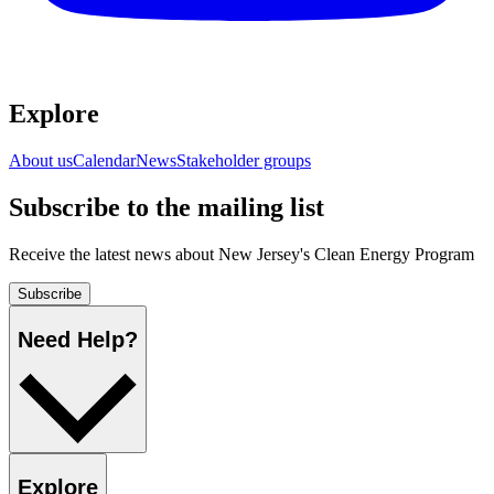
Explore​​​​‌ ‍ ​‍​‍‌‍ ‌ ​‍‌‍‍‌‌‍‌ ‌‍‍‌‌‍ ‍​‍​‍​ ‍‍​‍​‍‌ ​ ‌‍​‌‌‍ ‍‌‍‍‌‌ ‌​‌ ‍‌​‍ ‍‌‍‍‌‌‍ ​‍​‍​‍ ​​‍​‍‌‍‍​‌ ​‍‌‍‌‌‌‍‌‍​‍​‍​ ‍‍​‍​‍‌‍‍​‌ ‌​‌ ‌​‌ ​​​ ‍‍​‍ ​‍ ‌‍ ​‌‍ ‌‍​ ‌‍​‌‌‍ ​‌‍‍​‌‍ ‌ ​ ‌ ‌​​ ‍‍​ ​ ​ ​ ​ ​ ​ ​ ​‍ ‌‍‍‌‌‍ ‍‌ ‌​‌‍‌‌‌‍ ‍‌ ‌​​‍ ‌‍‌‌‌‍‌​‌‍‍‌‌ ‌​​‍ ‌‍ ‌‌‍ ‌‍‌​‌‍‌‌​ ‌‌ ​​‌ ​‍‌‍‌‌‌ ​ ‌‍‌‌‌‍ ‍‌ ‌​‌‍​‌‌ ‌​‌‍‍‌‌‍ ‌‍ ‍​ ‍ ‌‍‍‌‌‍‌​​ ‌‌ ​ ‌‍‍‌‌ ‌​‌‍‌‌‌​‌‍‌‍ ‌‍ ‌ ‌​‌‍‌‌‌ ​‍​ ‍ ‌ ‌​‌ ‍‌‌ ​​‌‍‌‌​ ‌‌‍‌‍‌‍ ‌‍ ‌ ‌​‌‍‌‌‌ ​‍​ ‍ ‌ ​​‌‍​‌‌ ‌​‌‍‍​​ ‌‌‍ ‌‌‍‌‌‌‍ ‍‌ ‌‌‌ ​ ​‍‌‌​ ‌‌‌​​‍‌‌ ‌‍‍ ‌‍‌‌‌ ‍‌​‍‌‌​ ​ ‌​‌​​‍‌‌​ ​ ‌​‌​​‍‌‌​ ​‍​ ​‍‌‍​‌​ ‍‌‌‍‌‍​ ​​‌‍‌​​ ​​​ ‌​​ ​​​ ​ ​ ​‌​ ‌‍​ ‌ ​‍‌‌​ ​‍​ ​‍​‍‌‌​ ‌‌‌​‌​​‍ ‍‌‍‍​‌‍‌‌‌‍​‌‌‍‌​‌‍‍‌‌‍ ‍‌‍‌ ​ ‌‍​‍‌‍​‌‌ ​ ‌‍‌‌‌‌‌‌‌ ​‍‌‍ ​​ ‌‌‍‍​‌ ‌​‌ ‌​‌ ​​​‍‌‌​ ​ ‌​​‌​‍‌‌​ ​‍‌​‌‍​‍‌‌​ ​‍‌​‌‍‌‍ ​‌‍ ‌‍​ ‌‍​‌‌‍ ​‌‍‍​‌‍ ‌ ​ ‌ ‌​​‍‌‌​ ​ ‌​​‌​ ​ ​ ​ ​ ​ ​ ​ ​‍‌‍‌‍‍‌‌‍‌​​ ‌‌ ​ ‌‍‍‌‌ ‌​‌‍‌‌‌​‌‍‌‍ ‌‍ ‌ ‌​‌‍‌‌‌ ​‍​‍‌‍‌ ‌​‌ ‍‌‌ ​​‌‍‌‌​ ‌‌‍‌‍‌‍ ‌‍ ‌ ‌​‌‍‌‌‌ ​‍​‍‌‍‌ ​​‌‍​‌‌ ‌​‌‍‍​​ ‌‌‍ ‌‌‍‌‌‌‍ ‍‌ ‌‌‌ ​ ​‍‌‌​ ‌‌‌​​‍‌‌ ‌‍‍ ‌‍‌‌‌ ‍‌​‍‌‌​ ​ ‌​‌​​‍‌‌​ ​ ‌​‌​​‍‌‌​ ​‍​ ​‍‌‍​‌​ ‍‌‌‍‌‍​ ​​‌‍‌​​ ​​​ ‌​​ ​​​ ​ ​ ​‌​ ‌‍​ ‌ ​‍‌‌​ ​‍​ ​‍​‍‌‌​ ‌‌‌​‌​​‍ ‍‌‍‍​‌‍‌‌‌‍​‌‌‍‌​‌‍‍‌‌‍ ‍‌‍‌ ​‍‌‍‌ ​​‌‍‌‌‌ ​‍‌ ​ ‌ ​​‌‍‌‌‌‍​ ‌ ‌​‌‍‍‌‌ ‌‍‌‍‌‌​ ‌‌ ​​‌ ‌‌‌‍​‍‌‍ ​‌‍‍‌‌ ​ ‌‍‍​‌‍‌‌‌‍‌​​‍​‍‌ ‌
About us​​​​‌ ‍ ​‍​‍‌‍ ‌ ​‍‌‍‍‌‌‍‌ ‌‍‍‌‌‍ ‍​‍​‍​ ‍‍​‍​‍‌ ​ ‌‍​‌‌‍ ‍‌‍‍‌‌ ‌​‌ ‍‌​‍ ‍‌‍‍‌‌‍ ​‍​‍​‍ ​​‍​‍‌‍‍​‌ ​‍‌‍‌‌‌‍‌‍​‍​‍​ ‍‍​‍​‍‌‍‍​‌ ‌​‌ ‌​‌ ​​​ ‍‍​‍ ​‍ ‌‍ ​‌‍ ‌‍​ ‌‍​‌‌‍ ​‌‍‍​‌‍ ‌ ​ ‌ ‌​​ ‍‍​ ​ ​ ​ ​ ​ ​ ​ ​‍ ‌‍‍‌‌‍ ‍‌ ‌​‌‍‌‌‌‍ ‍‌ ‌​​‍ ‌‍‌‌‌‍‌​‌‍‍‌‌ ‌​​‍ ‌‍ ‌‌‍ ‌‍‌​‌‍‌‌​ ‌‌ ​​‌ ​‍‌‍‌‌‌ ​ ‌‍‌‌‌‍ ‍‌ ‌​‌‍​‌‌ ‌​‌‍‍‌‌‍ ‌‍ ‍​ ‍ ‌‍‍‌‌‍‌​​ ‌‌ ​ ‌‍‍‌‌ ‌​‌‍‌‌‌​‌‍‌‍ ‌‍ ‌ ‌​‌‍‌‌‌ ​‍​ ‍ ‌ ‌​‌ ‍‌‌ ​​‌‍‌‌​ ‌‌‍‌‍‌‍ ‌‍ ‌ ‌​‌‍‌‌‌ ​‍​ ‍ ‌ ​​‌‍​‌‌ ‌​‌‍‍​​ ‌‌‍ ‌‌‍‌‌‌‍ ‍‌ ‌‌‌ ​ ​‍‌‌​ ‌‌‌​​‍‌‌ ‌‍‍ ‌‍‌‌‌ ‍‌​‍‌‌​ ​ ‌​‌​​‍‌‌​ ​ ‌​‌​​‍‌‌​ ​‍​ ​‍‌‍​‌​ ‍‌‌‍‌‍​ ​​‌‍‌​​ ​​​ ‌​​ ​​​ ​ ​ ​‌​ ‌‍​ ‌ ​‍‌‌​ ​‍​ ​‍​‍‌‌​ ‌‌‌​‌​​‍ ‍‌‍‍‌‌ ‌​‌‍‌‌‌‍ ‌‌ ​ ​‍‌‌​ ‌‌‌​​‍‌‌ ‌‍‍ ‌‍‌‌‌ ‍‌​‍‌‌​ ​ ‌​‌​​‍‌‌​ ​ ‌​‌​​‍‌‌​ ​‍​ ​‍​ ​​‌‍‌‌‌‍‌​​ ‌ ​ ​‍​ ​‍​ ​​‌‍‌‍​ ‌‍​ ‌​‌‍‌‍‌‍​‍​‍‌‌​ ​‍​ ​‍​‍‌‌​ ‌‌‌​‌​​‍ ‍‌ ‌​‌‍‌‌‌ ‍​‌ ‌​​ ‌‍​‍‌‍​‌‌ ​ ‌‍‌‌‌‌‌‌‌ ​‍‌‍ ​​ ‌‌‍‍​‌ ‌​‌ ‌​‌ ​​​‍‌‌​ ​ ‌​​‌​‍‌‌​ ​‍‌​‌‍​‍‌‌​ ​‍‌​‌‍‌‍ ​‌‍ ‌‍​ ‌‍​‌‌‍ ​‌‍‍​‌‍ ‌ ​ ‌ ‌​​‍‌‌​ ​ ‌​​‌​ ​ ​ ​ ​ ​ ​ ​ ​‍‌‍‌‍‍‌‌‍‌​​ ‌‌ ​ ‌‍‍‌‌ ‌​‌‍‌‌‌​‌‍‌‍ ‌‍ ‌ ‌​‌‍‌‌‌ ​‍​‍‌‍‌ ‌​‌ ‍‌‌ ​​‌‍‌‌​ ‌‌‍‌‍‌‍ ‌‍ ‌ ‌​‌‍‌‌‌ ​‍​‍‌‍‌ ​​‌‍​‌‌ ‌​‌‍‍​​ ‌‌‍ ‌‌‍‌‌‌‍ ‍‌ ‌‌‌ ​ ​‍‌‌​ ‌‌‌​​‍‌‌ ‌‍‍ ‌‍‌‌‌ ‍‌​‍‌‌​ ​ ‌​‌​​‍‌‌​ ​ ‌​‌​​‍‌‌​ ​‍​ ​‍‌‍​‌​ ‍‌‌‍‌‍​ ​​‌‍‌​​ ​​​ ‌​​ ​​​ ​ ​ ​‌​ ‌‍​ ‌ ​‍‌‌​ ​‍​ ​‍​‍‌‌​ ‌‌‌​‌​​‍ ‍‌‍‍‌‌ ‌​‌‍‌‌‌‍ ‌‌ ​ ​‍‌‌​ ‌‌‌​​‍‌‌ ‌‍‍ ‌‍‌‌‌ ‍‌​‍‌‌​ ​ ‌​‌​​‍‌‌​ ​ ‌​‌​​‍‌‌​ ​‍​ ​‍​ ​​‌‍‌‌‌‍‌​​ ‌ ​ ​‍​ ​‍​ ​​‌‍‌‍​ ‌‍​ ‌​‌‍‌‍‌‍​‍​‍‌‌​ ​‍​ ​‍​‍‌‌​ ‌‌‌​‌​​‍ ‍‌ ‌​‌‍‌‌‌ ‍​‌ ‌​​‍‌‍‌ ​​‌‍‌‌‌ ​‍‌ ​ ‌ ​​‌‍‌‌‌‍​ ‌ ‌​‌‍‍‌‌ ‌‍‌‍‌‌​ ‌‌ ​​‌ ‌‌‌‍​‍‌‍ ​‌‍‍‌‌ ​ ‌‍‍​‌‍‌‌‌‍‌​​‍​‍‌ ‌
Calendar​​​​‌ ‍ ​‍​‍‌‍ ‌ ​‍‌‍‍‌‌‍‌ ‌‍‍‌‌‍ ‍​‍​‍​ ‍‍​‍​‍‌ ​ ‌‍​‌‌‍ ‍‌‍‍‌‌ ‌​‌ ‍‌​‍ ‍‌‍‍‌‌‍ ​‍​‍​‍ ​​‍​‍‌‍‍​‌ ​‍‌‍‌‌‌‍‌‍​‍​‍​ ‍‍​‍​‍‌‍‍​‌ ‌​‌ ‌​‌ ​​​ ‍‍​‍ ​‍ ‌‍ ​‌‍ ‌‍​ ‌‍​‌‌‍ ​‌‍‍​‌‍ ‌ ​ ‌ ‌​​ ‍‍​ ​ ​ ​ ​ ​ ​ ​ ​‍ ‌‍‍‌‌‍ ‍‌ ‌​‌‍‌‌‌‍ ‍‌ ‌​​‍ ‌‍‌‌‌‍‌​‌‍‍‌‌ ‌​​‍ ‌‍ ‌‌‍ ‌‍‌​‌‍‌‌​ ‌‌ ​​‌ ​‍‌‍‌‌‌ ​ ‌‍‌‌‌‍ ‍‌ ‌​‌‍​‌‌ ‌​‌‍‍‌‌‍ ‌‍ ‍​ ‍ ‌‍‍‌‌‍‌​​ ‌‌ ​ ‌‍‍‌‌ ‌​‌‍‌‌‌​‌‍‌‍ ‌‍ ‌ ‌​‌‍‌‌‌ ​‍​ ‍ ‌ ‌​‌ ‍‌‌ ​​‌‍‌‌​ ‌‌‍‌‍‌‍ ‌‍ ‌ ‌​‌‍‌‌‌ ​‍​ ‍ ‌ ​​‌‍​‌‌ ‌​‌‍‍​​ ‌‌‍ ‌‌‍‌‌‌‍ ‍‌ ‌‌‌ ​ ​‍‌‌​ ‌‌‌​​‍‌‌ ‌‍‍ ‌‍‌‌‌ ‍‌​‍‌‌​ ​ ‌​‌​​‍‌‌​ ​ ‌​‌​​‍‌‌​ ​‍​ ​‍‌‍​‌​ ‍‌‌‍‌‍​ ​​‌‍‌​​ ​​​ ‌​​ ​​​ ​ ​ ​‌​ ‌‍​ ‌ ​‍‌‌​ ​‍​ ​‍​‍‌‌​ ‌‌‌​‌​​‍ ‍‌‍‍‌‌ ‌​‌‍‌‌‌‍ ‌‌ ​ ​‍‌‌​ ‌‌‌​​‍‌‌ ‌‍‍ ‌‍‌‌‌ ‍‌​‍‌‌​ ​ ‌​‌​​‍‌‌​ ​ ‌​‌​​‍‌‌​ ​‍​ ​‍‌‍‌‍​ ‍​​ ‌​​ ​‍‌‍‌​‌‍‌‌​ ‌ ‌‍‌​‌‍‌‍‌‍‌​​ ‌ ​ ​‍​‍‌‌​ ​‍​ ​‍​‍‌‌​ ‌‌‌​‌​​‍ ‍‌ ‌​‌‍‌‌‌ ‍​‌ ‌​​ ‌‍​‍‌‍​‌‌ ​ ‌‍‌‌‌‌‌‌‌ ​‍‌‍ ​​ ‌‌‍‍​‌ ‌​‌ ‌​‌ ​​​‍‌‌​ ​ ‌​​‌​‍‌‌​ ​‍‌​‌‍​‍‌‌​ ​‍‌​‌‍‌‍ ​‌‍ ‌‍​ ‌‍​‌‌‍ ​‌‍‍​‌‍ ‌ ​ ‌ ‌​​‍‌‌​ ​ ‌​​‌​ ​ ​ ​ ​ ​ ​ ​ ​‍‌‍‌‍‍‌‌‍‌​​ ‌‌ ​ ‌‍‍‌‌ ‌​‌‍‌‌‌​‌‍‌‍ ‌‍ ‌ ‌​‌‍‌‌‌ ​‍​‍‌‍‌ ‌​‌ ‍‌‌ ​​‌‍‌‌​ ‌‌‍‌‍‌‍ ‌‍ ‌ ‌​‌‍‌‌‌ ​‍​‍‌‍‌ ​​‌‍​‌‌ ‌​‌‍‍​​ ‌‌‍ ‌‌‍‌‌‌‍ ‍‌ ‌‌‌ ​ ​‍‌‌​ ‌‌‌​​‍‌‌ ‌‍‍ ‌‍‌‌‌ ‍‌​‍‌‌​ ​ ‌​‌​​‍‌‌​ ​ ‌​‌​​‍‌‌​ ​‍​ ​‍‌‍​‌​ ‍‌‌‍‌‍​ ​​‌‍‌​​ ​​​ ‌​​ ​​​ ​ ​ ​‌​ ‌‍​ ‌ ​‍‌‌​ ​‍​ ​‍​‍‌‌​ ‌‌‌​‌​​‍ ‍‌‍‍‌‌ ‌​‌‍‌‌‌‍ ‌‌ ​ ​‍‌‌​ ‌‌‌​​‍‌‌ ‌‍‍ ‌‍‌‌‌ ‍‌​‍‌‌​ ​ ‌​‌​​‍‌‌​ ​ ‌​‌​​‍‌‌​ ​‍​ ​‍‌‍‌‍​ ‍​​ ‌​​ ​‍‌‍‌​‌‍‌‌​ ‌ ‌‍‌​‌‍‌‍‌‍‌​​ ‌ ​ ​‍​‍‌‌​ ​‍​ ​‍​‍‌‌​ ‌‌‌​‌​​‍ ‍‌ ‌​‌‍‌‌‌ ‍​‌ ‌​​‍‌‍‌ ​​‌‍‌‌‌ ​‍‌ ​ ‌ ​​‌‍‌‌‌‍​ ‌ ‌​‌‍‍‌‌ ‌‍‌‍‌‌​ ‌‌ ​​‌ ‌‌‌‍​‍‌‍ ​‌‍‍‌‌ ​ ‌‍‍​‌‍‌‌‌‍‌​​‍​‍‌ ‌
News​​​​‌ ‍ ​‍​‍‌‍ ‌ ​‍‌‍‍‌‌‍‌ ‌‍‍‌‌‍ ‍​‍​‍​ ‍‍​‍​‍‌ ​ ‌‍​‌‌‍ ‍‌‍‍‌‌ ‌​‌ ‍‌​‍ ‍‌‍‍‌‌‍ ​‍​‍​‍ ​​‍​‍‌‍‍​‌ ​‍‌‍‌‌‌‍‌‍​‍​‍​ ‍‍​‍​‍‌‍‍​‌ ‌​‌ ‌​‌ ​​​ ‍‍​‍ ​‍ ‌‍ ​‌‍ ‌‍​ ‌‍​‌‌‍ ​‌‍‍​‌‍ ‌ ​ ‌ ‌​​ ‍‍​ ​ ​ ​ ​ ​ ​ ​ ​‍ ‌‍‍‌‌‍ ‍‌ ‌​‌‍‌‌‌‍ ‍‌ ‌​​‍ ‌‍‌‌‌‍‌​‌‍‍‌‌ ‌​​‍ ‌‍ ‌‌‍ ‌‍‌​‌‍‌‌​ ‌‌ ​​‌ ​‍‌‍‌‌‌ ​ ‌‍‌‌‌‍ ‍‌ ‌​‌‍​‌‌ ‌​‌‍‍‌‌‍ ‌‍ ‍​ ‍ ‌‍‍‌‌‍‌​​ ‌‌ ​ ‌‍‍‌‌ ‌​‌‍‌‌‌​‌‍‌‍ ‌‍ ‌ ‌​‌‍‌‌‌ ​‍​ ‍ ‌ ‌​‌ ‍‌‌ ​​‌‍‌‌​ ‌‌‍‌‍‌‍ ‌‍ ‌ ‌​‌‍‌‌‌ ​‍​ ‍ ‌ ​​‌‍​‌‌ ‌​‌‍‍​​ ‌‌‍ ‌‌‍‌‌‌‍ ‍‌ ‌‌‌ ​ ​‍‌‌​ ‌‌‌​​‍‌‌ ‌‍‍ ‌‍‌‌‌ ‍‌​‍‌‌​ ​ ‌​‌​​‍‌‌​ ​ ‌​‌​​‍‌‌​ ​‍​ ​‍‌‍​‌​ ‍‌‌‍‌‍​ ​​‌‍‌​​ ​​​ ‌​​ ​​​ ​ ​ ​‌​ ‌‍​ ‌ ​‍‌‌​ ​‍​ ​‍​‍‌‌​ ‌‌‌​‌​​‍ ‍‌‍‍‌‌ ‌​‌‍‌‌‌‍ ‌‌ ​ ​‍‌‌​ ‌‌‌​​‍‌‌ ‌‍‍ ‌‍‌‌‌ ‍‌​‍‌‌​ ​ ‌​‌​​‍‌‌​ ​ ‌​‌​​‍‌‌​ ​‍​ ​‍‌‍​ ‌‍​‍​ ‍​​ ​​​ ‍‌​ ‌‍​ ​‍​ ‌‍​ ​‍‌‍​‍​ ‍‌​ ​‌​‍‌‌​ ​‍​ ​‍​‍‌‌​ ‌‌‌​‌​​‍ ‍‌ ‌​‌‍‌‌‌ ‍​‌ ‌​​ ‌‍​‍‌‍​‌‌ ​ ‌‍‌‌‌‌‌‌‌ ​‍‌‍ ​​ ‌‌‍‍​‌ ‌​‌ ‌​‌ ​​​‍‌‌​ ​ ‌​​‌​‍‌‌​ ​‍‌​‌‍​‍‌‌​ ​‍‌​‌‍‌‍ ​‌‍ ‌‍​ ‌‍​‌‌‍ ​‌‍‍​‌‍ ‌ ​ ‌ ‌​​‍‌‌​ ​ ‌​​‌​ ​ ​ ​ ​ ​ ​ ​ ​‍‌‍‌‍‍‌‌‍‌​​ ‌‌ ​ ‌‍‍‌‌ ‌​‌‍‌‌‌​‌‍‌‍ ‌‍ ‌ ‌​‌‍‌‌‌ ​‍​‍‌‍‌ ‌​‌ ‍‌‌ ​​‌‍‌‌​ ‌‌‍‌‍‌‍ ‌‍ ‌ ‌​‌‍‌‌‌ ​‍​‍‌‍‌ ​​‌‍​‌‌ ‌​‌‍‍​​ ‌‌‍ ‌‌‍‌‌‌‍ ‍‌ ‌‌‌ ​ ​‍‌‌​ ‌‌‌​​‍‌‌ ‌‍‍ ‌‍‌‌‌ ‍‌​‍‌‌​ ​ ‌​‌​​‍‌‌​ ​ ‌​‌​​‍‌‌​ ​‍​ ​‍‌‍​‌​ ‍‌‌‍‌‍​ ​​‌‍‌​​ ​​​ ‌​​ ​​​ ​ ​ ​‌​ ‌‍​ ‌ ​‍‌‌​ ​‍​ ​‍​‍‌‌​ ‌‌‌​‌​​‍ ‍‌‍‍‌‌ ‌​‌‍‌‌‌‍ ‌‌ ​ ​‍‌‌​ ‌‌‌​​‍‌‌ ‌‍‍ ‌‍‌‌‌ ‍‌​‍‌‌​ ​ ‌​‌​​‍‌‌​ ​ ‌​‌​​‍‌‌​ ​‍​ ​‍‌‍​ ‌‍​‍​ ‍​​ ​​​ ‍‌​ ‌‍​ ​‍​ ‌‍​ ​‍‌‍​‍​ ‍‌​ ​‌​‍‌‌​ ​‍​ ​‍​‍‌‌​ ‌‌‌​‌​​‍ ‍‌ ‌​‌‍‌‌‌ ‍​‌ ‌​​‍‌‍‌ ​​‌‍‌‌‌ ​‍‌ ​ ‌ ​​‌‍‌‌‌‍​ ‌ ‌​‌‍‍‌‌ ‌‍‌‍‌‌​ ‌‌ ​​‌ ‌‌‌‍​‍‌‍ ​‌‍‍‌‌ ​ ‌‍‍​‌‍‌‌‌‍‌​​‍​‍‌ ‌
Stakeholder groups​​​​‌ ‍ ​‍​‍‌‍ ‌ ​‍‌‍‍‌‌‍‌ ‌‍‍‌‌‍ ‍​‍​‍​ ‍‍​‍​‍‌ ​ ‌‍​‌‌‍ ‍‌‍‍‌‌ ‌​‌ ‍‌​‍ ‍‌‍‍‌‌‍ ​‍​‍​‍ ​​‍​‍‌‍‍​‌ ​‍‌‍‌‌‌‍‌‍​‍​‍​ ‍‍​‍​‍‌‍‍​‌ ‌​‌ ‌​‌ ​​​ ‍‍​‍ ​‍ ‌‍ ​‌‍ ‌‍​ ‌‍​‌‌‍ ​‌‍‍​‌‍ ‌ ​ ‌ ‌​​ ‍‍​ ​ ​ ​ ​ ​ ​ ​ ​‍ ‌‍‍‌‌‍ ‍‌ ‌​‌‍‌‌‌‍ ‍‌ ‌​​‍ ‌‍‌‌‌‍‌​‌‍‍‌‌ ‌​​‍ ‌‍ ‌‌‍ ‌‍‌​‌‍‌‌​ ‌‌ ​​‌ ​‍‌‍‌‌‌ ​ ‌‍‌‌‌‍ ‍‌ ‌​‌‍​‌‌ ‌​‌‍‍‌‌‍ ‌‍ ‍​ ‍ ‌‍‍‌‌‍‌​​ ‌‌ ​ ‌‍‍‌‌ ‌​‌‍‌‌‌​‌‍‌‍ ‌‍ ‌ ‌​‌‍‌‌‌ ​‍​ ‍ ‌ ‌​‌ ‍‌‌ ​​‌‍‌‌​ ‌‌‍‌‍‌‍ ‌‍ ‌ ‌​‌‍‌‌‌ ​‍​ ‍ ‌ ​​‌‍​‌‌ ‌​‌‍‍​​ ‌‌‍ ‌‌‍‌‌‌‍ ‍‌ ‌‌‌ ​ ​‍‌‌​ ‌‌‌​​‍‌‌ ‌‍‍ ‌‍‌‌‌ ‍‌​‍‌‌​ ​ ‌​‌​​‍‌‌​ ​ ‌​‌​​‍‌‌​ ​‍​ ​‍‌‍​‌​ ‍‌‌‍‌‍​ ​​‌‍‌​​ ​​​ ‌​​ ​​​ ​ ​ ​‌​ ‌‍​ ‌ ​‍‌‌​ ​‍​ ​‍​‍‌‌​ ‌‌‌​‌​​‍ ‍‌‍‍‌‌ ‌​‌‍‌‌‌‍ ‌‌ ​ ​‍‌‌​ ‌‌‌​​‍‌‌ ‌‍‍ ‌‍‌‌‌ ‍‌​‍‌‌​ ​ ‌​‌​​‍‌‌​ ​ ‌​‌​​‍‌‌​ ​‍​ ​‍‌‍​‌‌‍‌​​ ‌‌​ ​​​ ​‍‌‍​‍‌‍​‌‌‍‌‌​ ‌​​ ‍‌‌‍‌‍​ ‌​​‍‌‌​ ​‍​ ​‍​‍‌‌​ ‌‌‌​‌​​‍ ‍‌ ‌​‌‍‌‌‌ ‍​‌ ‌​​ ‌‍​‍‌‍​‌‌ ​ ‌‍‌‌‌‌‌‌‌ ​‍‌‍ ​​ ‌‌‍‍​‌ ‌​‌ ‌​‌ ​​​‍‌‌​ ​ ‌​​‌​‍‌‌​ ​‍‌​‌‍​‍‌‌​ ​‍‌​‌‍‌‍ ​‌‍ ‌‍​ ‌‍​‌‌‍ ​‌‍‍​‌‍ ‌ ​ ‌ ‌​​‍‌‌​ ​ ‌​​‌​ ​ ​ ​ ​ ​ ​ ​ ​‍‌‍‌‍‍‌‌‍‌​​ ‌‌ ​ ‌‍‍‌‌ ‌​‌‍‌‌‌​‌‍‌‍ ‌‍ ‌ ‌​‌‍‌‌‌ ​‍​‍‌‍‌ ‌​‌ ‍‌‌ ​​‌‍‌‌​ ‌‌‍‌‍‌‍ ‌‍ ‌ ‌​‌‍‌‌‌ ​‍​‍‌‍‌ ​​‌‍​‌‌ ‌​‌‍‍​​ ‌‌‍ ‌‌‍‌‌‌‍ ‍‌ ‌‌‌ ​ ​‍‌‌​ ‌‌‌​​‍‌‌ ‌‍‍ ‌‍‌‌‌ ‍‌​‍‌‌​ ​ ‌​‌​​‍‌‌​ ​ ‌​‌​​‍‌‌​ ​‍​ ​‍‌‍​‌​ ‍‌‌‍‌‍​ ​​‌‍‌​​ ​​​ ‌​​ ​​​ ​ ​ ​‌​ ‌‍​ ‌ ​‍‌‌​ ​‍​ ​‍​‍‌‌​ ‌‌‌​‌​​‍ ‍‌‍‍‌‌ ‌​‌‍‌‌‌‍ ‌‌ ​ ​‍‌‌​ ‌‌‌​​‍‌‌ ‌‍‍ ‌‍‌‌‌ ‍‌​‍‌‌​ ​ ‌​‌​​‍‌‌​ ​ ‌​‌​​‍‌‌​ ​‍​ ​‍‌‍​‌‌‍‌​​ ‌‌​ ​​​ ​‍‌‍​‍‌‍​‌‌‍‌‌​ ‌​​ ‍‌‌‍‌‍​ ‌​​‍‌‌​ ​‍​ ​‍​‍‌‌​ ‌‌‌​‌​​‍ ‍‌ ‌​‌‍‌‌‌ ‍​‌ ‌​​‍‌‍‌ ​​‌‍‌‌‌ ​‍‌ ​ ‌ ​​‌‍‌‌‌‍​ ‌ ‌​‌‍‍‌‌ ‌‍‌‍‌‌​ ‌‌ ​​‌ ‌‌‌‍​‍‌‍ ​‌‍‍‌‌ ​ ‌‍‍​‌‍‌‌‌‍‌​​‍​‍‌ ‌
Subscribe to the mailing list​​​​‌ ‍ ​‍​‍‌‍ ‌ ​‍‌‍‍‌‌‍‌ ‌‍‍‌‌‍ ‍​‍​‍​ ‍‍​‍​‍‌ ​ ‌‍​‌‌‍ ‍‌‍‍‌‌ ‌​‌ ‍‌​‍ ‍‌‍‍‌‌‍ ​‍​‍​‍ ​​‍​‍‌‍‍​‌ ​‍‌‍‌‌‌‍‌‍​‍​‍​ ‍‍​‍​‍‌‍‍​‌ ‌​‌ ‌​‌ ​​​ ‍‍​‍ ​‍ ‌‍ ​‌‍ ‌‍​ ‌‍​‌‌‍ ​‌‍‍​‌‍ ‌ ​ ‌ ‌​​ ‍‍​ ​ ​ ​ ​ ​ ​ ​ ​‍ ‌‍‍‌‌‍ ‍‌ ‌​‌‍‌‌‌‍ ‍‌ ‌​​‍ ‌‍‌‌‌‍‌​‌‍‍‌‌ ‌​​‍ ‌‍ ‌‌‍ ‌‍‌​‌‍‌‌​ ‌‌ ​​‌ ​‍‌‍‌‌‌ ​ ‌‍‌‌‌‍ ‍‌ ‌​‌‍​‌‌ ‌​‌‍‍‌‌‍ ‌‍ ‍​ ‍ ‌‍‍‌‌‍‌​​ ‌‌ ​ ‌‍‍‌‌ ‌​‌‍‌‌‌​‌‍‌‍ ‌‍ ‌ ‌​‌‍‌‌‌ ​‍​ ‍ ‌ ‌​‌ ‍‌‌ ​​‌‍‌‌​ ‌‌‍‌‍‌‍ ‌‍ ‌ ‌​‌‍‌‌‌ ​‍​ ‍ ‌ ​​‌‍​‌‌ ‌​‌‍‍​​ ‌‌‍ ‍‌‍‌‌‌ ‌ ‌ ​ ‌‍ ​‌‍‌‌‌ ‌​‌ ‌​‌‍‌‌‌ ​‍​‍ ‍‌‍‍​‌‍‌‌‌‍​‌‌‍‌​‌‍‍‌‌‍ ‍‌‍‌ ​ ‌‍​‍‌‍​‌‌ ​ ‌‍‌‌‌‌‌‌‌ ​‍‌‍ ​​ ‌‌‍‍​‌ ‌​‌ ‌​‌ ​​​‍‌‌​ ​ ‌​​‌​‍‌‌​ ​‍‌​‌‍​‍‌‌​ ​‍‌​‌‍‌‍ ​‌‍ ‌‍​ ‌‍​‌‌‍ ​‌‍‍​‌‍ ‌ ​ ‌ ‌​​‍‌‌​ ​ ‌​​‌​ ​ ​ ​ ​ ​ ​ ​ ​‍‌‍‌‍‍‌‌‍‌​​ ‌‌ ​ ‌‍‍‌‌ ‌​‌‍‌‌‌​‌‍‌‍ ‌‍ ‌ ‌​‌‍‌‌‌ ​‍​‍‌‍‌ ‌​‌ ‍‌‌ ​​‌‍‌‌​ ‌‌‍‌‍‌‍ ‌‍ ‌ ‌​‌‍‌‌‌ ​‍​‍‌‍‌ ​​‌‍​‌‌ ‌​‌‍‍​​ ‌‌‍ ‍‌‍‌‌‌ ‌ ‌ ​ ‌‍ ​‌‍‌‌‌ ‌​‌ ‌​‌‍‌‌‌ ​‍​‍ ‍‌‍‍​‌‍‌‌‌‍​‌‌‍‌​‌‍‍‌‌‍ ‍‌‍‌ ​‍‌‍‌ ​​‌‍‌‌‌ ​‍‌ ​ ‌ ​​‌‍‌‌‌‍​ ‌ ‌​‌‍‍‌‌ ‌‍‌‍‌‌​ ‌‌ ​​‌ ‌‌‌‍​‍‌‍ ​‌‍‍‌‌ ​ ‌‍‍​‌‍‌‌‌‍‌​​‍​‍‌ ‌
Receive the latest news about New Jersey's Clean Energy Program​​​​‌ ‍ ​‍​‍‌‍ ‌ ​‍‌‍‍‌‌‍‌ ‌‍‍‌‌‍ ‍​‍​‍​ ‍‍​‍​‍‌ ​ ‌‍​‌‌‍ ‍‌‍‍‌‌ ‌​‌ ‍‌​‍ ‍‌‍‍‌‌‍ ​‍​‍​‍ ​​‍​‍‌‍‍​‌ ​‍‌‍‌‌‌‍‌‍​‍​‍​ ‍‍​‍​‍‌‍‍​‌ ‌​‌ ‌​‌ ​​​ ‍‍​‍ ​‍ ‌‍ ​‌‍ ‌‍​ ‌‍​‌‌‍ ​‌‍‍​‌‍ ‌ ​ ‌ ‌​​ ‍‍​ ​ ​ ​ ​ ​ ​ ​ ​‍ ‌‍‍‌‌‍ ‍‌ ‌​‌‍‌‌‌‍ ‍‌ ‌​​‍ ‌‍‌‌‌‍‌​‌‍‍‌‌ ‌​​‍ ‌‍ ‌‌‍ ‌‍‌​‌‍‌‌​ ‌‌ ​​‌ ​‍‌‍‌‌‌ ​ ‌‍‌‌‌‍ ‍‌ ‌​‌‍​‌‌ ‌​‌‍‍‌‌‍ ‌‍ ‍​ ‍ ‌‍‍‌‌‍‌​​ ‌‌ ​ ‌‍‍‌‌ ‌​‌‍‌‌‌​‌‍‌‍ ‌‍ ‌ ‌​‌‍‌‌‌ ​‍​ ‍ ‌ ‌​‌ ‍‌‌ ​​‌‍‌‌​ ‌‌‍‌‍‌‍ ‌‍ ‌ ‌​‌‍‌‌‌ ​‍​ ‍ ‌ ​​‌‍​‌‌ ‌​‌‍‍​​ ‌‌‍ ‍‌‍‌‌‌ ‌ ‌ ​ ‌‍ ​‌‍‌‌‌ ‌​‌ ‌​‌‍‌‌‌ ​‍​‍ ‍‌ ‌​‌‍‌‌‌ ‍​‌ ‌​​ ‌‍​‍‌‍​‌‌ ​ ‌‍‌‌‌‌‌‌‌ ​‍‌‍ ​​ ‌‌‍‍​‌ ‌​‌ ‌​‌ ​​​‍‌‌​ ​ ‌​​‌​‍‌‌​ ​‍‌​‌‍​‍‌‌​ ​‍‌​‌‍‌‍ ​‌‍ ‌‍​ ‌‍​‌‌‍ ​‌‍‍​‌‍ ‌ ​ ‌ ‌​​‍‌‌​ ​ ‌​​‌​ ​ ​ ​ ​ ​ ​ ​ ​‍‌‍‌‍‍‌‌‍‌​​ ‌‌ ​ ‌‍‍‌‌ ‌​‌‍‌‌‌​‌‍‌‍ ‌‍ ‌ ‌​‌‍‌‌‌ ​‍​‍‌‍‌ ‌​‌ ‍‌‌ ​​‌‍‌‌​ ‌‌‍‌‍‌‍ ‌‍ ‌ ‌​‌‍‌‌‌ ​‍​‍‌‍‌ ​​‌‍​‌‌ ‌​‌‍‍​​ ‌‌‍ ‍‌‍‌‌‌ ‌ ‌ ​ ‌‍ ​‌‍‌‌‌ ‌​‌ ‌​‌‍‌‌‌ ​‍​‍ ‍‌ ‌​‌‍‌‌‌ ‍​‌ ‌​​‍‌‍‌ ​​‌‍‌‌‌ ​‍‌ ​ ‌ ​​‌‍‌‌‌‍​ ‌ ‌​‌‍‍‌‌ ‌‍‌‍‌‌​ ‌‌ ​​‌ ‌‌‌‍​‍‌‍ ​‌‍‍‌‌ ​ ‌‍‍​‌‍‌‌‌‍‌​​‍​‍‌ ‌
Subscribe​​​​‌ ‍ ​‍​‍‌‍ ‌ ​‍‌‍‍‌‌‍‌ ‌‍‍‌‌‍ ‍​‍​‍​ ‍‍​‍​‍‌ ​ ‌‍​‌‌‍ ‍‌‍‍‌‌ ‌​‌ ‍‌​‍ ‍‌‍‍‌‌‍ ​‍​‍​‍ ​​‍​‍‌‍‍​‌ ​‍‌‍‌‌‌‍‌‍​‍​‍​ ‍‍​‍​‍‌‍‍​‌ ‌​‌ ‌​‌ ​​​ ‍‍​‍ ​‍ ‌‍ ​‌‍ ‌‍​ ‌‍​‌‌‍ ​‌‍‍​‌‍ ‌ ​ ‌ ‌​​ ‍‍​ ​ ​ ​ ​ ​ ​ ​ ​‍ ‌‍‍‌‌‍ ‍‌ ‌​‌‍‌‌‌‍ ‍‌ ‌​​‍ ‌‍‌‌‌‍‌​‌‍‍‌‌ ‌​​‍ ‌‍ ‌‌‍ ‌‍‌​‌‍‌‌​ ‌‌ ​​‌ ​‍‌‍‌‌‌ ​ ‌‍‌‌‌‍ ‍‌ ‌​‌‍​‌‌ ‌​‌‍‍‌‌‍ ‌‍ ‍​ ‍ ‌‍‍‌‌‍‌​​ ‌‌ ​ ‌‍‍‌‌ ‌​‌‍‌‌‌​‌‍‌‍ ‌‍ ‌ ‌​‌‍‌‌‌ ​‍​ ‍ ‌ ‌​‌ ‍‌‌ ​​‌‍‌‌​ ‌‌‍‌‍‌‍ ‌‍ ‌ ‌​‌‍‌‌‌ ​‍​ ‍ ‌ ​​‌‍​‌‌ ‌​‌‍‍​​ ‌‌‍ ‍‌‍‌‌‌ ‌ ‌ ​ ‌‍ ​‌‍‌‌‌ ‌​‌ ‌​‌‍‌‌‌ ​‍​‍ ‍‌‍​‍‌ ‌​‌‍ ‍​ ‌‍​‍‌‍​‌‌ ​ ‌‍‌‌‌‌‌‌‌ ​‍‌‍ ​​ ‌‌‍‍​‌ ‌​‌ ‌​‌ ​​​‍‌‌​ ​ ‌​​‌​‍‌‌​ ​‍‌​‌‍​‍‌‌​ ​‍‌​‌‍‌‍ ​‌‍ ‌‍​ ‌‍​‌‌‍ ​‌‍‍​‌‍ ‌ ​ ‌ ‌​​‍‌‌​ ​ ‌​​‌​ ​ ​ ​ ​ ​ ​ ​ ​‍‌‍‌‍‍‌‌‍‌​​ ‌‌ ​ ‌‍‍‌‌ ‌​‌‍‌‌‌​‌‍‌‍ ‌‍ ‌ ‌​‌‍‌‌‌ ​‍​‍‌‍‌ ‌​‌ ‍‌‌ ​​‌‍‌‌​ ‌‌‍‌‍‌‍ ‌‍ ‌ ‌​‌‍‌‌‌ ​‍​‍‌‍‌ ​​‌‍​‌‌ ‌​‌‍‍​​ ‌‌‍ ‍‌‍‌‌‌ ‌ ‌ ​ ‌‍ ​‌‍‌‌‌ ‌​‌ ‌​‌‍‌‌‌ ​‍​‍ ‍‌‍​‍‌ ‌​‌‍ ‍​‍‌‍‌ ​​‌‍‌‌‌ ​‍‌ ​ ‌ ​​‌‍‌‌‌‍​ ‌ ‌​‌‍‍‌‌ ‌‍‌‍‌‌​ ‌‌ ​​‌ ‌‌‌‍​‍‌‍ ​‌‍‍‌‌ ​ ‌‍‍​‌‍‌‌‌‍‌​​‍​‍‌ ‌
Need Help?​​​​‌ ‍ ​‍​‍‌‍ ‌ ​‍‌‍‍‌‌‍‌ ‌‍‍‌‌‍ ‍​‍​‍​ ‍‍​‍​‍‌ ​ ‌‍​‌‌‍ ‍‌‍‍‌‌ ‌​‌ ‍‌​‍ ‍‌‍‍‌‌‍ ​‍​‍​‍ ​​‍​‍‌‍‍​‌ ​‍‌‍‌‌‌‍‌‍​‍​‍​ ‍‍​‍​‍‌‍‍​‌ ‌​‌ ‌​‌ ​​​ ‍‍​‍ ​‍ ‌‍ ​‌‍ ‌‍​ ‌‍​‌‌‍ ​‌‍‍​‌‍ ‌ ​ ‌ ‌​​ ‍‍​ ​ ​ ​ ​ ​ ​ ​ ​‍ ‌‍‍‌‌‍ ‍‌ ‌​‌‍‌‌‌‍ ‍‌ ‌​​‍ ‌‍‌‌‌‍‌​‌‍‍‌‌ ‌​​‍ ‌‍ ‌‌‍ ‌‍‌​‌‍‌‌​ ‌‌ ​​‌ ​‍‌‍‌‌‌ ​ ‌‍‌‌‌‍ ‍‌ ‌​‌‍​‌‌ ‌​‌‍‍‌‌‍ ‌‍ ‍​ ‍ ‌‍‍‌‌‍‌​​ ‌‌ ​ ‌‍‍‌‌ ‌​‌‍‌‌‌​‌‍‌‍ ‌‍ ‌ ‌​‌‍‌‌‌ ​‍​ ‍ ‌ ‌​‌ ‍‌‌ ​​‌‍‌‌​ ‌‌‍‌‍‌‍ ‌‍ ‌ ‌​‌‍‌‌‌ ​‍​ ‍ ‌ ​​‌‍​‌‌ ‌​‌‍‍​​ ‌‌‍ ‌‌‍‌‌‌‍ ‍‌ ‌‌‌ ​ ​‍‌‌​ ‌‌‌​​‍‌‌ ‌‍‍ ‌‍‌‌‌ ‍‌​‍‌‌​ ​ ‌​‌​​‍‌‌​ ​ ‌​‌​​‍‌‌​ ​‍​ ​‍‌‍‌‌‌‍‌‍​ ​‌​ ‌ ​ ​‌‌‍​ ‌‍‌‌‌‍​‌​ ‍‌‌‍‌​​ ​‍‌‍​ ​‍‌‌​ ​‍​ ​‍​‍‌‌​ ‌‌‌​‌​​‍ ‍‌‍‍​‌‍‌‌‌‍​‌‌‍‌​‌‍‍‌‌‍ ‍‌‍‌ ​ ‌‍​‍‌‍​‌‌ ​ ‌‍‌‌‌‌‌‌‌ ​‍‌‍ ​​ ‌‌‍‍​‌ ‌​‌ ‌​‌ ​​​‍‌‌​ ​ ‌​​‌​‍‌‌​ ​‍‌​‌‍​‍‌‌​ ​‍‌​‌‍‌‍ ​‌‍ ‌‍​ ‌‍​‌‌‍ ​‌‍‍​‌‍ ‌ ​ ‌ ‌​​‍‌‌​ ​ ‌​​‌​ ​ ​ ​ ​ ​ ​ ​ ​‍‌‍‌‍‍‌‌‍‌​​ ‌‌ ​ ‌‍‍‌‌ ‌​‌‍‌‌‌​‌‍‌‍ ‌‍ ‌ ‌​‌‍‌‌‌ ​‍​‍‌‍‌ ‌​‌ ‍‌‌ ​​‌‍‌‌​ ‌‌‍‌‍‌‍ ‌‍ ‌ ‌​‌‍‌‌‌ ​‍​‍‌‍‌ ​​‌‍​‌‌ ‌​‌‍‍​​ ‌‌‍ ‌‌‍‌‌‌‍ ‍‌ ‌‌‌ ​ ​‍‌‌​ ‌‌‌​​‍‌‌ ‌‍‍ ‌‍‌‌‌ ‍‌​‍‌‌​ ​ ‌​‌​​‍‌‌​ ​ ‌​‌​​‍‌‌​ ​‍​ ​‍‌‍‌‌‌‍‌‍​ ​‌​ ‌ ​ ​‌‌‍​ ‌‍‌‌‌‍​‌​ ‍‌‌‍‌​​ ​‍‌‍​ ​‍‌‌​ ​‍​ ​‍​‍‌‌​ ‌‌‌​‌​​‍ ‍‌‍‍​‌‍‌‌‌‍​‌‌‍‌​‌‍‍‌‌‍ ‍‌‍‌ ​‍‌‍‌ ​​‌‍‌‌‌ ​‍‌ ​ ‌ ​​‌‍‌‌‌‍​ ‌ ‌​‌‍‍‌‌ ‌‍‌‍‌‌​ ‌‌ ​​‌ ‌‌‌‍​‍‌‍ ​‌‍‍‌‌ ​ ‌‍‍​‌‍‌‌‌‍‌​​‍​‍‌ ‌
Explore​​​​‌ ‍ ​‍​‍‌‍ ‌ ​‍‌‍‍‌‌‍‌ ‌‍‍‌‌‍ ‍​‍​‍​ ‍‍​‍​‍‌ ​ ‌‍​‌‌‍ ‍‌‍‍‌‌ ‌​‌ ‍‌​‍ ‍‌‍‍‌‌‍ ​‍​‍​‍ ​​‍​‍‌‍‍​‌ ​‍‌‍‌‌‌‍‌‍​‍​‍​ ‍‍​‍​‍‌‍‍​‌ ‌​‌ ‌​‌ ​​​ ‍‍​‍ ​‍ ‌‍ ​‌‍ ‌‍​ ‌‍​‌‌‍ ​‌‍‍​‌‍ ‌ ​ ‌ ‌​​ ‍‍​ ​ ​ ​ ​ ​ ​ ​ ​‍ ‌‍‍‌‌‍ ‍‌ ‌​‌‍‌‌‌‍ ‍‌ ‌​​‍ ‌‍‌‌‌‍‌​‌‍‍‌‌ ‌​​‍ ‌‍ ‌‌‍ ‌‍‌​‌‍‌‌​ ‌‌ ​​‌ ​‍‌‍‌‌‌ ​ ‌‍‌‌‌‍ ‍‌ ‌​‌‍​‌‌ ‌​‌‍‍‌‌‍ ‌‍ ‍​ ‍ ‌‍‍‌‌‍‌​​ ‌‌ ​ ‌‍‍‌‌ ‌​‌‍‌‌‌​‌‍‌‍ ‌‍ ‌ ‌​‌‍‌‌‌ ​‍​ ‍ ‌ ‌​‌ ‍‌‌ ​​‌‍‌‌​ ‌‌‍‌‍‌‍ ‌‍ ‌ ‌​‌‍‌‌‌ ​‍​ ‍ ‌ ​​‌‍​‌‌ ‌​‌‍‍​​ ‌‌‍ ‌‌‍‌‌‌‍ ‍‌ ‌‌‌ ​ ​‍‌‌​ ‌‌‌​​‍‌‌ ‌‍‍ ‌‍‌‌‌ ‍‌​‍‌‌​ ​ ‌​‌​​‍‌‌​ ​ ‌​‌​​‍‌‌​ ​‍​ ​‍‌‍​‌​ ‍‌‌‍‌‍​ ​​‌‍‌​​ ​​​ ‌​​ ​​​ ​ ​ ​‌​ ‌‍​ ‌ ​‍‌‌​ ​‍​ ​‍​‍‌‌​ ‌‌‌​‌​​‍ ‍‌‍‍​‌‍‌‌‌‍​‌‌‍‌​‌‍‍‌‌‍ ‍‌‍‌ ​ ‌‍​‍‌‍​‌‌ ​ ‌‍‌‌‌‌‌‌‌ ​‍‌‍ ​​ ‌‌‍‍​‌ ‌​‌ ‌​‌ ​​​‍‌‌​ ​ ‌​​‌​‍‌‌​ ​‍‌​‌‍​‍‌‌​ ​‍‌​‌‍‌‍ ​‌‍ ‌‍​ ‌‍​‌‌‍ ​‌‍‍​‌‍ ‌ ​ ‌ ‌​​‍‌‌​ ​ ‌​​‌​ ​ ​ ​ ​ ​ ​ ​ ​‍‌‍‌‍‍‌‌‍‌​​ ‌‌ ​ ‌‍‍‌‌ ‌​‌‍‌‌‌​‌‍‌‍ ‌‍ ‌ ‌​‌‍‌‌‌ ​‍​‍‌‍‌ ‌​‌ ‍‌‌ ​​‌‍‌‌​ ‌‌‍‌‍‌‍ ‌‍ ‌ ‌​‌‍‌‌‌ ​‍​‍‌‍‌ ​​‌‍​‌‌ ‌​‌‍‍​​ ‌‌‍ ‌‌‍‌‌‌‍ ‍‌ ‌‌‌ ​ ​‍‌‌​ ‌‌‌​​‍‌‌ ‌‍‍ ‌‍‌‌‌ ‍‌​‍‌‌​ ​ ‌​‌​​‍‌‌​ ​ ‌​‌​​‍‌‌​ ​‍​ ​‍‌‍​‌​ ‍‌‌‍‌‍​ ​​‌‍‌​​ ​​​ ‌​​ ​​​ ​ ​ ​‌​ ‌‍​ ‌ ​‍‌‌​ ​‍​ ​‍​‍‌‌​ ‌‌‌​‌​​‍ ‍‌‍‍​‌‍‌‌‌‍​‌‌‍‌​‌‍‍‌‌‍ ‍‌‍‌ ​‍‌‍‌ ​​‌‍‌‌‌ ​‍‌ ​ ‌ ​​‌‍‌‌‌‍​ ‌ ‌​‌‍‍‌‌ ‌‍‌‍‌‌​ ‌‌ ​​‌ ‌‌‌‍​‍‌‍ ​‌‍‍‌‌ ​ ‌‍‍​‌‍‌‌‌‍‌​​‍​‍‌ ‌