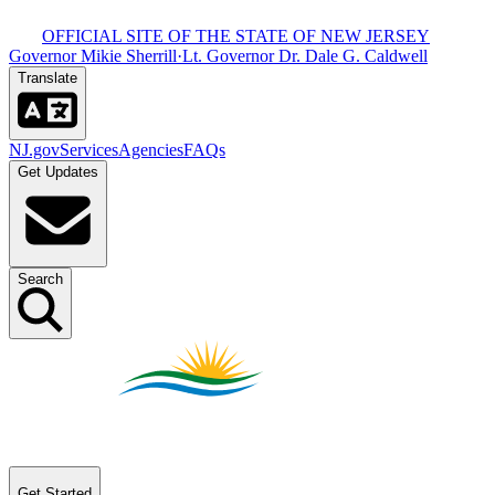
OFFICIAL SITE OF THE STATE OF NEW JERSEY​​​​‌ ‍ ​‍​‍‌‍ ‌ ​‍‌‍‍‌‌‍‌ ‌‍‍‌‌‍ ‍​‍​‍​ ‍‍​‍​‍‌ ​ ‌‍​‌‌‍ ‍‌‍‍‌‌ ‌​‌ ‍‌​‍ ‍‌‍‍‌‌‍ ​‍​‍​‍ ​​‍​‍‌‍‍​‌ ​‍‌‍‌‌‌‍‌‍​‍​‍​ ‍‍​‍​‍‌‍‍​‌ ‌​‌ ‌​‌ ​​​ ‍‍​‍ ​‍ ‌‍ ​‌‍ ‌‍​ ‌‍​‌‌‍ ​‌‍‍​‌‍ ‌ ​ ‌ ‌​​ ‍‍​ ​ ​ ​ ​ ​ ​ ​ ​‍ ‌‍‍‌‌‍ ‍‌ ‌​‌‍‌‌‌‍ ‍‌ ‌​​‍ ‌‍‌‌‌‍‌​‌‍‍‌‌ ‌​​‍ ‌‍ ‌‌‍ ‌‍‌​‌‍‌‌​ ‌‌ ​​‌ ​‍‌‍‌‌‌ ​ ‌‍‌‌‌‍ ‍‌ ‌​‌‍​‌‌ ‌​‌‍‍‌‌‍ ‌‍ ‍​ ‍ ‌‍‍‌‌‍‌​​ ‌‌‍ ‍‌‍‍‍‌​‌ ‌‍ ‌ ‌‍‌​ ​‌‍​‌‌ ‍‌‌‍ ‌ ‌‌‌ ‌​​ ‍ ‌ ‌​‌ ‍‌‌ ​​‌‍‌‌​ ‌‌‍ ‍‌‍‍‍‌‍ ​‌‍​‌‌ ‍‌‌‍ ‌ ‌‌‌ ‌​​ ‍ ‌ ​​‌‍​‌‌ ‌​‌‍‍​​ ‌‌‍‍​‌‍‌‌‌‍​‌‌‍‌​‌‍‌‌‌ ​‍​‍ ‍‌ ​ ‌‍‌‌‌‍​‌‌‍ ​​‍ ‍‌ ‌​‌‍‌‌‌ ‍​‌ ‌​​ ‌‍​‍‌‍​‌‌ ​ ‌‍‌‌‌‌‌‌‌ ​‍‌‍ ​​ ‌‌‍‍​‌ ‌​‌ ‌​‌ ​​​‍‌‌​ ​ ‌​​‌​‍‌‌​ ​‍‌​‌‍​‍‌‌​ ​‍‌​‌‍‌‍ ​‌‍ ‌‍​ ‌‍​‌‌‍ ​‌‍‍​‌‍ ‌ ​ ‌ ‌​​‍‌‌​ ​ ‌​​‌​ ​ ​ ​ ​ ​ ​ ​ ​‍‌‍‌‍‍‌‌‍‌​​ ‌‌‍ ‍‌‍‍‍‌​‌ ‌‍ ‌ ‌‍‌​ ​‌‍​‌‌ ‍‌‌‍ ‌ ‌‌‌ ‌​​‍‌‍‌ ‌​‌ ‍‌‌ ​​‌‍‌‌​ ‌‌‍ ‍‌‍‍‍‌‍ ​‌‍​‌‌ ‍‌‌‍ ‌ ‌‌‌ ‌​​‍‌‍‌ ​​‌‍​‌‌ ‌​‌‍‍​​ ‌‌‍‍​‌‍‌‌‌‍​‌‌‍‌​‌‍‌‌‌ ​‍​‍ ‍‌ ​ ‌‍‌‌‌‍​‌‌‍ ​​‍ ‍‌ ‌​‌‍‌‌‌ ‍​‌ ‌​​‍‌‍‌ ​​‌‍‌‌‌ ​‍‌ ​ ‌ ​​‌‍‌‌‌‍​ ‌ ‌​‌‍‍‌‌ ‌‍‌‍‌‌​ ‌‌ ​​‌ ‌‌‌‍​‍‌‍ ​‌‍‍‌‌ ​ ‌‍‍​‌‍‌‌‌‍‌​​‍​‍‌ ‌
Governor Mikie Sherrill​​​​‌ ‍ ​‍​‍‌‍ ‌ ​‍‌‍‍‌‌‍‌ ‌‍‍‌‌‍ ‍​‍​‍​ ‍‍​‍​‍‌ ​ ‌‍​‌‌‍ ‍‌‍‍‌‌ ‌​‌ ‍‌​‍ ‍‌‍‍‌‌‍ ​‍​‍​‍ ​​‍​‍‌‍‍​‌ ​‍‌‍‌‌‌‍‌‍​‍​‍​ ‍‍​‍​‍‌‍‍​‌ ‌​‌ ‌​‌ ​​​ ‍‍​‍ ​‍ ‌‍ ​‌‍ ‌‍​ ‌‍​‌‌‍ ​‌‍‍​‌‍ ‌ ​ ‌ ‌​​ ‍‍​ ​ ​ ​ ​ ​ ​ ​ ​‍ ‌‍‍‌‌‍ ‍‌ ‌​‌‍‌‌‌‍ ‍‌ ‌​​‍ ‌‍‌‌‌‍‌​‌‍‍‌‌ ‌​​‍ ‌‍ ‌‌‍ ‌‍‌​‌‍‌‌​ ‌‌ ​​‌ ​‍‌‍‌‌‌ ​ ‌‍‌‌‌‍ ‍‌ ‌​‌‍​‌‌ ‌​‌‍‍‌‌‍ ‌‍ ‍​ ‍ ‌‍‍‌‌‍‌​​ ‌‌‍ ‍‌‍‍‍‌​‌ ‌‍ ‌ ‌‍‌​ ​‌‍​‌‌ ‍‌‌‍ ‌ ‌‌‌ ‌​​ ‍ ‌ ‌​‌ ‍‌‌ ​​‌‍‌‌​ ‌‌‍ ‍‌‍‍‍‌‍ ​‌‍​‌‌ ‍‌‌‍ ‌ ‌‌‌ ‌​​ ‍ ‌ ​​‌‍​‌‌ ‌​‌‍‍​​ ‌‌‍‍​‌‍‌‌‌‍​‌‌‍‌​‌‍‌‌‌ ​‍​‍ ‍‌‍ ​‌‍‌‌‌‍​‌‌‍‌​‌‍‌‌‌ ​‍‌ ​ ​‍ ‍‌‍‌ ‌‍ ‌ ‌‍‌‍‌‌‌ ​‍‌‍ ‍‌‍ ‌ ​‍​ ‌‍​‍‌‍​‌‌ ​ ‌‍‌‌‌‌‌‌‌ ​‍‌‍ ​​ ‌‌‍‍​‌ ‌​‌ ‌​‌ ​​​‍‌‌​ ​ ‌​​‌​‍‌‌​ ​‍‌​‌‍​‍‌‌​ ​‍‌​‌‍‌‍ ​‌‍ ‌‍​ ‌‍​‌‌‍ ​‌‍‍​‌‍ ‌ ​ ‌ ‌​​‍‌‌​ ​ ‌​​‌​ ​ ​ ​ ​ ​ ​ ​ ​‍‌‍‌‍‍‌‌‍‌​​ ‌‌‍ ‍‌‍‍‍‌​‌ ‌‍ ‌ ‌‍‌​ ​‌‍​‌‌ ‍‌‌‍ ‌ ‌‌‌ ‌​​‍‌‍‌ ‌​‌ ‍‌‌ ​​‌‍‌‌​ ‌‌‍ ‍‌‍‍‍‌‍ ​‌‍​‌‌ ‍‌‌‍ ‌ ‌‌‌ ‌​​‍‌‍‌ ​​‌‍​‌‌ ‌​‌‍‍​​ ‌‌‍‍​‌‍‌‌‌‍​‌‌‍‌​‌‍‌‌‌ ​‍​‍ ‍‌‍ ​‌‍‌‌‌‍​‌‌‍‌​‌‍‌‌‌ ​‍‌ ​ ​‍ ‍‌‍‌ ‌‍ ‌ ‌‍‌‍‌‌‌ ​‍‌‍ ‍‌‍ ‌ ​‍​‍‌‍‌ ​​‌‍‌‌‌ ​‍‌ ​ ‌ ​​‌‍‌‌‌‍​ ‌ ‌​‌‍‍‌‌ ‌‍‌‍‌‌​ ‌‌ ​​‌ ‌‌‌‍​‍‌‍ ​‌‍‍‌‌ ​ ‌‍‍​‌‍‌‌‌‍‌​​‍​‍‌ ‌
·
Lt. Governor Dr. Dale G. Caldwell​​​​‌ ‍ ​‍​‍‌‍ ‌ ​‍‌‍‍‌‌‍‌ ‌‍‍‌‌‍ ‍​‍​‍​ ‍‍​‍​‍‌ ​ ‌‍​‌‌‍ ‍‌‍‍‌‌ ‌​‌ ‍‌​‍ ‍‌‍‍‌‌‍ ​‍​‍​‍ ​​‍​‍‌‍‍​‌ ​‍‌‍‌‌‌‍‌‍​‍​‍​ ‍‍​‍​‍‌‍‍​‌ ‌​‌ ‌​‌ ​​​ ‍‍​‍ ​‍ ‌‍ ​‌‍ ‌‍​ ‌‍​‌‌‍ ​‌‍‍​‌‍ ‌ ​ ‌ ‌​​ ‍‍​ ​ ​ ​ ​ ​ ​ ​ ​‍ ‌‍‍‌‌‍ ‍‌ ‌​‌‍‌‌‌‍ ‍‌ ‌​​‍ ‌‍‌‌‌‍‌​‌‍‍‌‌ ‌​​‍ ‌‍ ‌‌‍ ‌‍‌​‌‍‌‌​ ‌‌ ​​‌ ​‍‌‍‌‌‌ ​ ‌‍‌‌‌‍ ‍‌ ‌​‌‍​‌‌ ‌​‌‍‍‌‌‍ ‌‍ ‍​ ‍ ‌‍‍‌‌‍‌​​ ‌‌‍ ‍‌‍‍‍‌​‌ ‌‍ ‌ ‌‍‌​ ​‌‍​‌‌ ‍‌‌‍ ‌ ‌‌‌ ‌​​ ‍ ‌ ‌​‌ ‍‌‌ ​​‌‍‌‌​ ‌‌‍ ‍‌‍‍‍‌‍ ​‌‍​‌‌ ‍‌‌‍ ‌ ‌‌‌ ‌​​ ‍ ‌ ​​‌‍​‌‌ ‌​‌‍‍​​ ‌‌‍‍​‌‍‌‌‌‍​‌‌‍‌​‌‍‌‌‌ ​‍​‍ ‍‌‍ ​‌‍‌‌‌‍​‌‌‍‌​‌‍‌‌‌ ​‍‌ ​ ​‍ ‍‌‍ ​‌ ‌​‌​‌ ‌‍ ‌ ‌‍‌‍‌‌‌ ​‍‌‍ ‍‌‍ ‌ ​‍​ ‌‍​‍‌‍​‌‌ ​ ‌‍‌‌‌‌‌‌‌ ​‍‌‍ ​​ ‌‌‍‍​‌ ‌​‌ ‌​‌ ​​​‍‌‌​ ​ ‌​​‌​‍‌‌​ ​‍‌​‌‍​‍‌‌​ ​‍‌​‌‍‌‍ ​‌‍ ‌‍​ ‌‍​‌‌‍ ​‌‍‍​‌‍ ‌ ​ ‌ ‌​​‍‌‌​ ​ ‌​​‌​ ​ ​ ​ ​ ​ ​ ​ ​‍‌‍‌‍‍‌‌‍‌​​ ‌‌‍ ‍‌‍‍‍‌​‌ ‌‍ ‌ ‌‍‌​ ​‌‍​‌‌ ‍‌‌‍ ‌ ‌‌‌ ‌​​‍‌‍‌ ‌​‌ ‍‌‌ ​​‌‍‌‌​ ‌‌‍ ‍‌‍‍‍‌‍ ​‌‍​‌‌ ‍‌‌‍ ‌ ‌‌‌ ‌​​‍‌‍‌ ​​‌‍​‌‌ ‌​‌‍‍​​ ‌‌‍‍​‌‍‌‌‌‍​‌‌‍‌​‌‍‌‌‌ ​‍​‍ ‍‌‍ ​‌‍‌‌‌‍​‌‌‍‌​‌‍‌‌‌ ​‍‌ ​ ​‍ ‍‌‍ ​‌ ‌​‌​‌ ‌‍ ‌ ‌‍‌‍‌‌‌ ​‍‌‍ ‍‌‍ ‌ ​‍​‍‌‍‌ ​​‌‍‌‌‌ ​‍‌ ​ ‌ ​​‌‍‌‌‌‍​ ‌ ‌​‌‍‍‌‌ ‌‍‌‍‌‌​ ‌‌ ​​‌ ‌‌‌‍​‍‌‍ ​‌‍‍‌‌ ​ ‌‍‍​‌‍‌‌‌‍‌​​‍​‍‌ ‌
Translate​​​​‌ ‍ ​‍​‍‌‍ ‌ ​‍‌‍‍‌‌‍‌ ‌‍‍‌‌‍ ‍​‍​‍​ ‍‍​‍​‍‌ ​ ‌‍​‌‌‍ ‍‌‍‍‌‌ ‌​‌ ‍‌​‍ ‍‌‍‍‌‌‍ ​‍​‍​‍ ​​‍​‍‌‍‍​‌ ​‍‌‍‌‌‌‍‌‍​‍​‍​ ‍‍​‍​‍‌‍‍​‌ ‌​‌ ‌​‌ ​​​ ‍‍​‍ ​‍ ‌‍ ​‌‍ ‌‍​ ‌‍​‌‌‍ ​‌‍‍​‌‍ ‌ ​ ‌ ‌​​ ‍‍​ ​ ​ ​ ​ ​ ​ ​ ​‍ ‌‍‍‌‌‍ ‍‌ ‌​‌‍‌‌‌‍ ‍‌ ‌​​‍ ‌‍‌‌‌‍‌​‌‍‍‌‌ ‌​​‍ ‌‍ ‌‌‍ ‌‍‌​‌‍‌‌​ ‌‌ ​​‌ ​‍‌‍‌‌‌ ​ ‌‍‌‌‌‍ ‍‌ ‌​‌‍​‌‌ ‌​‌‍‍‌‌‍ ‌‍ ‍​ ‍ ‌‍‍‌‌‍‌​​ ‌‌‍ ‍‌‍‍‍‌​‌ ‌‍ ‌ ‌‍‌​ ​‌‍​‌‌ ‍‌‌‍ ‌ ‌‌‌ ‌​​ ‍ ‌ ‌​‌ ‍‌‌ ​​‌‍‌‌​ ‌‌‍ ‍‌‍‍‍‌‍ ​‌‍​‌‌ ‍‌‌‍ ‌ ‌‌‌ ‌​​ ‍ ‌ ​​‌‍​‌‌ ‌​‌‍‍​​ ‌‌‍‍​‌‍‌‌‌‍​‌‌‍‌​‌‍‌‌‌ ​‍​‍ ‍‌ ‌​‌ ​‍‌‍​‌‌‍ ‍‌ ​ ‌‍ ​‌‍​‌‌ ‌​‌‍‍‌‌‍ ‌‍ ‍‌ ​ ​‍ ‍‌‍​‍‌ ‌​‌‍ ‍​ ‌‍​‍‌‍​‌‌ ​ ‌‍‌‌‌‌‌‌‌ ​‍‌‍ ​​ ‌‌‍‍​‌ ‌​‌ ‌​‌ ​​​‍‌‌​ ​ ‌​​‌​‍‌‌​ ​‍‌​‌‍​‍‌‌​ ​‍‌​‌‍‌‍ ​‌‍ ‌‍​ ‌‍​‌‌‍ ​‌‍‍​‌‍ ‌ ​ ‌ ‌​​‍‌‌​ ​ ‌​​‌​ ​ ​ ​ ​ ​ ​ ​ ​‍‌‍‌‍‍‌‌‍‌​​ ‌‌‍ ‍‌‍‍‍‌​‌ ‌‍ ‌ ‌‍‌​ ​‌‍​‌‌ ‍‌‌‍ ‌ ‌‌‌ ‌​​‍‌‍‌ ‌​‌ ‍‌‌ ​​‌‍‌‌​ ‌‌‍ ‍‌‍‍‍‌‍ ​‌‍​‌‌ ‍‌‌‍ ‌ ‌‌‌ ‌​​‍‌‍‌ ​​‌‍​‌‌ ‌​‌‍‍​​ ‌‌‍‍​‌‍‌‌‌‍​‌‌‍‌​‌‍‌‌‌ ​‍​‍ ‍‌ ‌​‌ ​‍‌‍​‌‌‍ ‍‌ ​ ‌‍ ​‌‍​‌‌ ‌​‌‍‍‌‌‍ ‌‍ ‍‌ ​ ​‍ ‍‌‍​‍‌ ‌​‌‍ ‍​‍‌‍‌ ​​‌‍‌‌‌ ​‍‌ ​ ‌ ​​‌‍‌‌‌‍​ ‌ ‌​‌‍‍‌‌ ‌‍‌‍‌‌​ ‌‌ ​​‌ ‌‌‌‍​‍‌‍ ​‌‍‍‌‌ ​ ‌‍‍​‌‍‌‌‌‍‌​​‍​‍‌ ‌
NJ.gov​​​​‌ ‍ ​‍​‍‌‍ ‌ ​‍‌‍‍‌‌‍‌ ‌‍‍‌‌‍ ‍​‍​‍​ ‍‍​‍​‍‌ ​ ‌‍​‌‌‍ ‍‌‍‍‌‌ ‌​‌ ‍‌​‍ ‍‌‍‍‌‌‍ ​‍​‍​‍ ​​‍​‍‌‍‍​‌ ​‍‌‍‌‌‌‍‌‍​‍​‍​ ‍‍​‍​‍‌‍‍​‌ ‌​‌ ‌​‌ ​​​ ‍‍​‍ ​‍ ‌‍ ​‌‍ ‌‍​ ‌‍​‌‌‍ ​‌‍‍​‌‍ ‌ ​ ‌ ‌​​ ‍‍​ ​ ​ ​ ​ ​ ​ ​ ​‍ ‌‍‍‌‌‍ ‍‌ ‌​‌‍‌‌‌‍ ‍‌ ‌​​‍ ‌‍‌‌‌‍‌​‌‍‍‌‌ ‌​​‍ ‌‍ ‌‌‍ ‌‍‌​‌‍‌‌​ ‌‌ ​​‌ ​‍‌‍‌‌‌ ​ ‌‍‌‌‌‍ ‍‌ ‌​‌‍​‌‌ ‌​‌‍‍‌‌‍ ‌‍ ‍​ ‍ ‌‍‍‌‌‍‌​​ ‌‌‍ ‍‌‍‍‍‌​‌ ‌‍ ‌ ‌‍‌​ ​‌‍​‌‌ ‍‌‌‍ ‌ ‌‌‌ ‌​​ ‍ ‌ ‌​‌ ‍‌‌ ​​‌‍‌‌​ ‌‌‍ ‍‌‍‍‍‌‍ ​‌‍​‌‌ ‍‌‌‍ ‌ ‌‌‌ ‌​​ ‍ ‌ ​​‌‍​‌‌ ‌​‌‍‍​​ ‌‌‍‍​‌‍‌‌‌‍​‌‌‍‌​‌‍‌‌‌ ​‍​‍ ‍‌‍ ​‌‍‍‌‌‍ ‍‌‍‍ ‌ ​ ​‍‌‌​ ‌‌‌​​‍‌‌ ‌‍‍ ‌‍‌‌‌ ‍‌​‍‌‌​ ​ ‌​‌​​‍‌‌​ ​ ‌​‌​​‍‌‌​ ​‍​ ​‍​ ​‍‌‍‌‍‌‍​ ‌‍​ ​ ​ ‌‍​‍​ ‍​‌‍‌‌​ ​​​ ​ ‌‍​‍​ ​​​‍‌‌​ ​‍​ ​‍​‍‌‌​ ‌‌‌​‌​​‍ ‍‌ ‌​‌‍‌‌‌ ‍​‌ ‌​​ ‌‍​‍‌‍​‌‌ ​ ‌‍‌‌‌‌‌‌‌ ​‍‌‍ ​​ ‌‌‍‍​‌ ‌​‌ ‌​‌ ​​​‍‌‌​ ​ ‌​​‌​‍‌‌​ ​‍‌​‌‍​‍‌‌​ ​‍‌​‌‍‌‍ ​‌‍ ‌‍​ ‌‍​‌‌‍ ​‌‍‍​‌‍ ‌ ​ ‌ ‌​​‍‌‌​ ​ ‌​​‌​ ​ ​ ​ ​ ​ ​ ​ ​‍‌‍‌‍‍‌‌‍‌​​ ‌‌‍ ‍‌‍‍‍‌​‌ ‌‍ ‌ ‌‍‌​ ​‌‍​‌‌ ‍‌‌‍ ‌ ‌‌‌ ‌​​‍‌‍‌ ‌​‌ ‍‌‌ ​​‌‍‌‌​ ‌‌‍ ‍‌‍‍‍‌‍ ​‌‍​‌‌ ‍‌‌‍ ‌ ‌‌‌ ‌​​‍‌‍‌ ​​‌‍​‌‌ ‌​‌‍‍​​ ‌‌‍‍​‌‍‌‌‌‍​‌‌‍‌​‌‍‌‌‌ ​‍​‍ ‍‌‍ ​‌‍‍‌‌‍ ‍‌‍‍ ‌ ​ ​‍‌‌​ ‌‌‌​​‍‌‌ ‌‍‍ ‌‍‌‌‌ ‍‌​‍‌‌​ ​ ‌​‌​​‍‌‌​ ​ ‌​‌​​‍‌‌​ ​‍​ ​‍​ ​‍‌‍‌‍‌‍​ ‌‍​ ​ ​ ‌‍​‍​ ‍​‌‍‌‌​ ​​​ ​ ‌‍​‍​ ​​​‍‌‌​ ​‍​ ​‍​‍‌‌​ ‌‌‌​‌​​‍ ‍‌ ‌​‌‍‌‌‌ ‍​‌ ‌​​‍‌‍‌ ​​‌‍‌‌‌ ​‍‌ ​ ‌ ​​‌‍‌‌‌‍​ ‌ ‌​‌‍‍‌‌ ‌‍‌‍‌‌​ ‌‌ ​​‌ ‌‌‌‍​‍‌‍ ​‌‍‍‌‌ ​ ‌‍‍​‌‍‌‌‌‍‌​​‍​‍‌ ‌
Services​​​​‌ ‍ ​‍​‍‌‍ ‌ ​‍‌‍‍‌‌‍‌ ‌‍‍‌‌‍ ‍​‍​‍​ ‍‍​‍​‍‌ ​ ‌‍​‌‌‍ ‍‌‍‍‌‌ ‌​‌ ‍‌​‍ ‍‌‍‍‌‌‍ ​‍​‍​‍ ​​‍​‍‌‍‍​‌ ​‍‌‍‌‌‌‍‌‍​‍​‍​ ‍‍​‍​‍‌‍‍​‌ ‌​‌ ‌​‌ ​​​ ‍‍​‍ ​‍ ‌‍ ​‌‍ ‌‍​ ‌‍​‌‌‍ ​‌‍‍​‌‍ ‌ ​ ‌ ‌​​ ‍‍​ ​ ​ ​ ​ ​ ​ ​ ​‍ ‌‍‍‌‌‍ ‍‌ ‌​‌‍‌‌‌‍ ‍‌ ‌​​‍ ‌‍‌‌‌‍‌​‌‍‍‌‌ ‌​​‍ ‌‍ ‌‌‍ ‌‍‌​‌‍‌‌​ ‌‌ ​​‌ ​‍‌‍‌‌‌ ​ ‌‍‌‌‌‍ ‍‌ ‌​‌‍​‌‌ ‌​‌‍‍‌‌‍ ‌‍ ‍​ ‍ ‌‍‍‌‌‍‌​​ ‌‌‍ ‍‌‍‍‍‌​‌ ‌‍ ‌ ‌‍‌​ ​‌‍​‌‌ ‍‌‌‍ ‌ ‌‌‌ ‌​​ ‍ ‌ ‌​‌ ‍‌‌ ​​‌‍‌‌​ ‌‌‍ ‍‌‍‍‍‌‍ ​‌‍​‌‌ ‍‌‌‍ ‌ ‌‌‌ ‌​​ ‍ ‌ ​​‌‍​‌‌ ‌​‌‍‍​​ ‌‌‍‍​‌‍‌‌‌‍​‌‌‍‌​‌‍‌‌‌ ​‍​‍ ‍‌‍ ​‌‍‍‌‌‍ ‍‌‍‍ ‌ ​ ​‍‌‌​ ‌‌‌​​‍‌‌ ‌‍‍ ‌‍‌‌‌ ‍‌​‍‌‌​ ​ ‌​‌​​‍‌‌​ ​ ‌​‌​​‍‌‌​ ​‍​ ​‍​ ​‍​ ‍​​ ‌ ​ ‍‌​ ​‍‌‍​ ‌‍​ ‌‍‌‍​ ​ ​ ‌ ​ ‌​​ ‌​​‍‌‌​ ​‍​ ​‍​‍‌‌​ ‌‌‌​‌​​‍ ‍‌ ‌​‌‍‌‌‌ ‍​‌ ‌​​ ‌‍​‍‌‍​‌‌ ​ ‌‍‌‌‌‌‌‌‌ ​‍‌‍ ​​ ‌‌‍‍​‌ ‌​‌ ‌​‌ ​​​‍‌‌​ ​ ‌​​‌​‍‌‌​ ​‍‌​‌‍​‍‌‌​ ​‍‌​‌‍‌‍ ​‌‍ ‌‍​ ‌‍​‌‌‍ ​‌‍‍​‌‍ ‌ ​ ‌ ‌​​‍‌‌​ ​ ‌​​‌​ ​ ​ ​ ​ ​ ​ ​ ​‍‌‍‌‍‍‌‌‍‌​​ ‌‌‍ ‍‌‍‍‍‌​‌ ‌‍ ‌ ‌‍‌​ ​‌‍​‌‌ ‍‌‌‍ ‌ ‌‌‌ ‌​​‍‌‍‌ ‌​‌ ‍‌‌ ​​‌‍‌‌​ ‌‌‍ ‍‌‍‍‍‌‍ ​‌‍​‌‌ ‍‌‌‍ ‌ ‌‌‌ ‌​​‍‌‍‌ ​​‌‍​‌‌ ‌​‌‍‍​​ ‌‌‍‍​‌‍‌‌‌‍​‌‌‍‌​‌‍‌‌‌ ​‍​‍ ‍‌‍ ​‌‍‍‌‌‍ ‍‌‍‍ ‌ ​ ​‍‌‌​ ‌‌‌​​‍‌‌ ‌‍‍ ‌‍‌‌‌ ‍‌​‍‌‌​ ​ ‌​‌​​‍‌‌​ ​ ‌​‌​​‍‌‌​ ​‍​ ​‍​ ​‍​ ‍​​ ‌ ​ ‍‌​ ​‍‌‍​ ‌‍​ ‌‍‌‍​ ​ ​ ‌ ​ ‌​​ ‌​​‍‌‌​ ​‍​ ​‍​‍‌‌​ ‌‌‌​‌​​‍ ‍‌ ‌​‌‍‌‌‌ ‍​‌ ‌​​‍‌‍‌ ​​‌‍‌‌‌ ​‍‌ ​ ‌ ​​‌‍‌‌‌‍​ ‌ ‌​‌‍‍‌‌ ‌‍‌‍‌‌​ ‌‌ ​​‌ ‌‌‌‍​‍‌‍ ​‌‍‍‌‌ ​ ‌‍‍​‌‍‌‌‌‍‌​​‍​‍‌ ‌
Agencies​​​​‌ ‍ ​‍​‍‌‍ ‌ ​‍‌‍‍‌‌‍‌ ‌‍‍‌‌‍ ‍​‍​‍​ ‍‍​‍​‍‌ ​ ‌‍​‌‌‍ ‍‌‍‍‌‌ ‌​‌ ‍‌​‍ ‍‌‍‍‌‌‍ ​‍​‍​‍ ​​‍​‍‌‍‍​‌ ​‍‌‍‌‌‌‍‌‍​‍​‍​ ‍‍​‍​‍‌‍‍​‌ ‌​‌ ‌​‌ ​​​ ‍‍​‍ ​‍ ‌‍ ​‌‍ ‌‍​ ‌‍​‌‌‍ ​‌‍‍​‌‍ ‌ ​ ‌ ‌​​ ‍‍​ ​ ​ ​ ​ ​ ​ ​ ​‍ ‌‍‍‌‌‍ ‍‌ ‌​‌‍‌‌‌‍ ‍‌ ‌​​‍ ‌‍‌‌‌‍‌​‌‍‍‌‌ ‌​​‍ ‌‍ ‌‌‍ ‌‍‌​‌‍‌‌​ ‌‌ ​​‌ ​‍‌‍‌‌‌ ​ ‌‍‌‌‌‍ ‍‌ ‌​‌‍​‌‌ ‌​‌‍‍‌‌‍ ‌‍ ‍​ ‍ ‌‍‍‌‌‍‌​​ ‌‌‍ ‍‌‍‍‍‌​‌ ‌‍ ‌ ‌‍‌​ ​‌‍​‌‌ ‍‌‌‍ ‌ ‌‌‌ ‌​​ ‍ ‌ ‌​‌ ‍‌‌ ​​‌‍‌‌​ ‌‌‍ ‍‌‍‍‍‌‍ ​‌‍​‌‌ ‍‌‌‍ ‌ ‌‌‌ ‌​​ ‍ ‌ ​​‌‍​‌‌ ‌​‌‍‍​​ ‌‌‍‍​‌‍‌‌‌‍​‌‌‍‌​‌‍‌‌‌ ​‍​‍ ‍‌‍ ​‌‍‍‌‌‍ ‍‌‍‍ ‌ ​ ​‍‌‌​ ‌‌‌​​‍‌‌ ‌‍‍ ‌‍‌‌‌ ‍‌​‍‌‌​ ​ ‌​‌​​‍‌‌​ ​ ‌​‌​​‍‌‌​ ​‍​ ​‍​ ‌ ‌‍‌​​ ​‌‌‍‌‍​ ​ ​ ​​‌‍​ ‌‍​‍​ ‌ ‌‍‌​​ ‍​​ ​ ​‍‌‌​ ​‍​ ​‍​‍‌‌​ ‌‌‌​‌​​‍ ‍‌ ‌​‌‍‌‌‌ ‍​‌ ‌​​ ‌‍​‍‌‍​‌‌ ​ ‌‍‌‌‌‌‌‌‌ ​‍‌‍ ​​ ‌‌‍‍​‌ ‌​‌ ‌​‌ ​​​‍‌‌​ ​ ‌​​‌​‍‌‌​ ​‍‌​‌‍​‍‌‌​ ​‍‌​‌‍‌‍ ​‌‍ ‌‍​ ‌‍​‌‌‍ ​‌‍‍​‌‍ ‌ ​ ‌ ‌​​‍‌‌​ ​ ‌​​‌​ ​ ​ ​ ​ ​ ​ ​ ​‍‌‍‌‍‍‌‌‍‌​​ ‌‌‍ ‍‌‍‍‍‌​‌ ‌‍ ‌ ‌‍‌​ ​‌‍​‌‌ ‍‌‌‍ ‌ ‌‌‌ ‌​​‍‌‍‌ ‌​‌ ‍‌‌ ​​‌‍‌‌​ ‌‌‍ ‍‌‍‍‍‌‍ ​‌‍​‌‌ ‍‌‌‍ ‌ ‌‌‌ ‌​​‍‌‍‌ ​​‌‍​‌‌ ‌​‌‍‍​​ ‌‌‍‍​‌‍‌‌‌‍​‌‌‍‌​‌‍‌‌‌ ​‍​‍ ‍‌‍ ​‌‍‍‌‌‍ ‍‌‍‍ ‌ ​ ​‍‌‌​ ‌‌‌​​‍‌‌ ‌‍‍ ‌‍‌‌‌ ‍‌​‍‌‌​ ​ ‌​‌​​‍‌‌​ ​ ‌​‌​​‍‌‌​ ​‍​ ​‍​ ‌ ‌‍‌​​ ​‌‌‍‌‍​ ​ ​ ​​‌‍​ ‌‍​‍​ ‌ ‌‍‌​​ ‍​​ ​ ​‍‌‌​ ​‍​ ​‍​‍‌‌​ ‌‌‌​‌​​‍ ‍‌ ‌​‌‍‌‌‌ ‍​‌ ‌​​‍‌‍‌ ​​‌‍‌‌‌ ​‍‌ ​ ‌ ​​‌‍‌‌‌‍​ ‌ ‌​‌‍‍‌‌ ‌‍‌‍‌‌​ ‌‌ ​​‌ ‌‌‌‍​‍‌‍ ​‌‍‍‌‌ ​ ‌‍‍​‌‍‌‌‌‍‌​​‍​‍‌ ‌
FAQs​​​​‌ ‍ ​‍​‍‌‍ ‌ ​‍‌‍‍‌‌‍‌ ‌‍‍‌‌‍ ‍​‍​‍​ ‍‍​‍​‍‌ ​ ‌‍​‌‌‍ ‍‌‍‍‌‌ ‌​‌ ‍‌​‍ ‍‌‍‍‌‌‍ ​‍​‍​‍ ​​‍​‍‌‍‍​‌ ​‍‌‍‌‌‌‍‌‍​‍​‍​ ‍‍​‍​‍‌‍‍​‌ ‌​‌ ‌​‌ ​​​ ‍‍​‍ ​‍ ‌‍ ​‌‍ ‌‍​ ‌‍​‌‌‍ ​‌‍‍​‌‍ ‌ ​ ‌ ‌​​ ‍‍​ ​ ​ ​ ​ ​ ​ ​ ​‍ ‌‍‍‌‌‍ ‍‌ ‌​‌‍‌‌‌‍ ‍‌ ‌​​‍ ‌‍‌‌‌‍‌​‌‍‍‌‌ ‌​​‍ ‌‍ ‌‌‍ ‌‍‌​‌‍‌‌​ ‌‌ ​​‌ ​‍‌‍‌‌‌ ​ ‌‍‌‌‌‍ ‍‌ ‌​‌‍​‌‌ ‌​‌‍‍‌‌‍ ‌‍ ‍​ ‍ ‌‍‍‌‌‍‌​​ ‌‌‍ ‍‌‍‍‍‌​‌ ‌‍ ‌ ‌‍‌​ ​‌‍​‌‌ ‍‌‌‍ ‌ ‌‌‌ ‌​​ ‍ ‌ ‌​‌ ‍‌‌ ​​‌‍‌‌​ ‌‌‍ ‍‌‍‍‍‌‍ ​‌‍​‌‌ ‍‌‌‍ ‌ ‌‌‌ ‌​​ ‍ ‌ ​​‌‍​‌‌ ‌​‌‍‍​​ ‌‌‍‍​‌‍‌‌‌‍​‌‌‍‌​‌‍‌‌‌ ​‍​‍ ‍‌‍ ​‌‍‍‌‌‍ ‍‌‍‍ ‌ ​ ​‍‌‌​ ‌‌‌​​‍‌‌ ‌‍‍ ‌‍‌‌‌ ‍‌​‍‌‌​ ​ ‌​‌​​‍‌‌​ ​ ‌​‌​​‍‌‌​ ​‍​ ​‍‌‍​ ​ ‌‍​ ‍​‌‍​ ‌‍​‍​ ​‌​ ​​​ ‌‌‌‍​ ​ ‌‌​ ​‌‌‍​‍​‍‌‌​ ​‍​ ​‍​‍‌‌​ ‌‌‌​‌​​‍ ‍‌ ‌​‌‍‌‌‌ ‍​‌ ‌​​ ‌‍​‍‌‍​‌‌ ​ ‌‍‌‌‌‌‌‌‌ ​‍‌‍ ​​ ‌‌‍‍​‌ ‌​‌ ‌​‌ ​​​‍‌‌​ ​ ‌​​‌​‍‌‌​ ​‍‌​‌‍​‍‌‌​ ​‍‌​‌‍‌‍ ​‌‍ ‌‍​ ‌‍​‌‌‍ ​‌‍‍​‌‍ ‌ ​ ‌ ‌​​‍‌‌​ ​ ‌​​‌​ ​ ​ ​ ​ ​ ​ ​ ​‍‌‍‌‍‍‌‌‍‌​​ ‌‌‍ ‍‌‍‍‍‌​‌ ‌‍ ‌ ‌‍‌​ ​‌‍​‌‌ ‍‌‌‍ ‌ ‌‌‌ ‌​​‍‌‍‌ ‌​‌ ‍‌‌ ​​‌‍‌‌​ ‌‌‍ ‍‌‍‍‍‌‍ ​‌‍​‌‌ ‍‌‌‍ ‌ ‌‌‌ ‌​​‍‌‍‌ ​​‌‍​‌‌ ‌​‌‍‍​​ ‌‌‍‍​‌‍‌‌‌‍​‌‌‍‌​‌‍‌‌‌ ​‍​‍ ‍‌‍ ​‌‍‍‌‌‍ ‍‌‍‍ ‌ ​ ​‍‌‌​ ‌‌‌​​‍‌‌ ‌‍‍ ‌‍‌‌‌ ‍‌​‍‌‌​ ​ ‌​‌​​‍‌‌​ ​ ‌​‌​​‍‌‌​ ​‍​ ​‍‌‍​ ​ ‌‍​ ‍​‌‍​ ‌‍​‍​ ​‌​ ​​​ ‌‌‌‍​ ​ ‌‌​ ​‌‌‍​‍​‍‌‌​ ​‍​ ​‍​‍‌‌​ ‌‌‌​‌​​‍ ‍‌ ‌​‌‍‌‌‌ ‍​‌ ‌​​‍‌‍‌ ​​‌‍‌‌‌ ​‍‌ ​ ‌ ​​‌‍‌‌‌‍​ ‌ ‌​‌‍‍‌‌ ‌‍‌‍‌‌​ ‌‌ ​​‌ ‌‌‌‍​‍‌‍ ​‌‍‍‌‌ ​ ‌‍‍​‌‍‌‌‌‍‌​​‍​‍‌ ‌
Get Updates​​​​‌ ‍ ​‍​‍‌‍ ‌ ​‍‌‍‍‌‌‍‌ ‌‍‍‌‌‍ ‍​‍​‍​ ‍‍​‍​‍‌ ​ ‌‍​‌‌‍ ‍‌‍‍‌‌ ‌​‌ ‍‌​‍ ‍‌‍‍‌‌‍ ​‍​‍​‍ ​​‍​‍‌‍‍​‌ ​‍‌‍‌‌‌‍‌‍​‍​‍​ ‍‍​‍​‍‌‍‍​‌ ‌​‌ ‌​‌ ​​​ ‍‍​‍ ​‍ ‌‍ ​‌‍ ‌‍​ ‌‍​‌‌‍ ​‌‍‍​‌‍ ‌ ​ ‌ ‌​​ ‍‍​ ​ ​ ​ ​ ​ ​ ​ ​‍ ‌‍‍‌‌‍ ‍‌ ‌​‌‍‌‌‌‍ ‍‌ ‌​​‍ ‌‍‌‌‌‍‌​‌‍‍‌‌ ‌​​‍ ‌‍ ‌‌‍ ‌‍‌​‌‍‌‌​ ‌‌ ​​‌ ​‍‌‍‌‌‌ ​ ‌‍‌‌‌‍ ‍‌ ‌​‌‍​‌‌ ‌​‌‍‍‌‌‍ ‌‍ ‍​ ‍ ‌‍‍‌‌‍‌​​ ‌‌‍ ‍‌‍‍‍‌​‌ ‌‍ ‌ ‌‍‌​ ​‌‍​‌‌ ‍‌‌‍ ‌ ‌‌‌ ‌​​ ‍ ‌ ‌​‌ ‍‌‌ ​​‌‍‌‌​ ‌‌‍ ‍‌‍‍‍‌‍ ​‌‍​‌‌ ‍‌‌‍ ‌ ‌‌‌ ‌​​ ‍ ‌ ​​‌‍​‌‌ ‌​‌‍‍​​ ‌‌‍‍​‌‍‌‌‌‍​‌‌‍‌​‌‍‌‌‌ ​‍​‍ ‍‌‍ ‍‌‍‌‌‌ ‌ ‌ ​ ‌‍ ​‌‍‌‌‌ ‌​‌ ‌​‌‍‌‌‌ ​‍​‍ ‍‌‍​‍‌ ‌​‌‍ ‍​ ‌‍​‍‌‍​‌‌ ​ ‌‍‌‌‌‌‌‌‌ ​‍‌‍ ​​ ‌‌‍‍​‌ ‌​‌ ‌​‌ ​​​‍‌‌​ ​ ‌​​‌​‍‌‌​ ​‍‌​‌‍​‍‌‌​ ​‍‌​‌‍‌‍ ​‌‍ ‌‍​ ‌‍​‌‌‍ ​‌‍‍​‌‍ ‌ ​ ‌ ‌​​‍‌‌​ ​ ‌​​‌​ ​ ​ ​ ​ ​ ​ ​ ​‍‌‍‌‍‍‌‌‍‌​​ ‌‌‍ ‍‌‍‍‍‌​‌ ‌‍ ‌ ‌‍‌​ ​‌‍​‌‌ ‍‌‌‍ ‌ ‌‌‌ ‌​​‍‌‍‌ ‌​‌ ‍‌‌ ​​‌‍‌‌​ ‌‌‍ ‍‌‍‍‍‌‍ ​‌‍​‌‌ ‍‌‌‍ ‌ ‌‌‌ ‌​​‍‌‍‌ ​​‌‍​‌‌ ‌​‌‍‍​​ ‌‌‍‍​‌‍‌‌‌‍​‌‌‍‌​‌‍‌‌‌ ​‍​‍ ‍‌‍ ‍‌‍‌‌‌ ‌ ‌ ​ ‌‍ ​‌‍‌‌‌ ‌​‌ ‌​‌‍‌‌‌ ​‍​‍ ‍‌‍​‍‌ ‌​‌‍ ‍​‍‌‍‌ ​​‌‍‌‌‌ ​‍‌ ​ ‌ ​​‌‍‌‌‌‍​ ‌ ‌​‌‍‍‌‌ ‌‍‌‍‌‌​ ‌‌ ​​‌ ‌‌‌‍​‍‌‍ ​‌‍‍‌‌ ​ ‌‍‍​‌‍‌‌‌‍‌​​‍​‍‌ ‌
Search​​​​‌ ‍ ​‍​‍‌‍ ‌ ​‍‌‍‍‌‌‍‌ ‌‍‍‌‌‍ ‍​‍​‍​ ‍‍​‍​‍‌ ​ ‌‍​‌‌‍ ‍‌‍‍‌‌ ‌​‌ ‍‌​‍ ‍‌‍‍‌‌‍ ​‍​‍​‍ ​​‍​‍‌‍‍​‌ ​‍‌‍‌‌‌‍‌‍​‍​‍​ ‍‍​‍​‍‌‍‍​‌ ‌​‌ ‌​‌ ​​​ ‍‍​‍ ​‍ ‌‍ ​‌‍ ‌‍​ ‌‍​‌‌‍ ​‌‍‍​‌‍ ‌ ​ ‌ ‌​​ ‍‍​ ​ ​ ​ ​ ​ ​ ​ ​‍ ‌‍‍‌‌‍ ‍‌ ‌​‌‍‌‌‌‍ ‍‌ ‌​​‍ ‌‍‌‌‌‍‌​‌‍‍‌‌ ‌​​‍ ‌‍ ‌‌‍ ‌‍‌​‌‍‌‌​ ‌‌ ​​‌ ​‍‌‍‌‌‌ ​ ‌‍‌‌‌‍ ‍‌ ‌​‌‍​‌‌ ‌​‌‍‍‌‌‍ ‌‍ ‍​ ‍ ‌‍‍‌‌‍‌​​ ‌‌‍ ‍‌‍‍‍‌​‌ ‌‍ ‌ ‌‍‌​ ​‌‍​‌‌ ‍‌‌‍ ‌ ‌‌‌ ‌​​ ‍ ‌ ‌​‌ ‍‌‌ ​​‌‍‌‌​ ‌‌‍ ‍‌‍‍‍‌‍ ​‌‍​‌‌ ‍‌‌‍ ‌ ‌‌‌ ‌​​ ‍ ‌ ​​‌‍​‌‌ ‌​‌‍‍​​ ‌‌‍‍​‌‍‌‌‌‍​‌‌‍‌​‌‍‌‌‌ ​‍​‍ ‍‌ ​ ‌‍‌‌‌‍​‌‌ ​‍‌‍​ ‌‍‍​​‍ ‍‌‍​‍‌ ‌​‌‍ ‍​ ‌‍​‍‌‍​‌‌ ​ ‌‍‌‌‌‌‌‌‌ ​‍‌‍ ​​ ‌‌‍‍​‌ ‌​‌ ‌​‌ ​​​‍‌‌​ ​ ‌​​‌​‍‌‌​ ​‍‌​‌‍​‍‌‌​ ​‍‌​‌‍‌‍ ​‌‍ ‌‍​ ‌‍​‌‌‍ ​‌‍‍​‌‍ ‌ ​ ‌ ‌​​‍‌‌​ ​ ‌​​‌​ ​ ​ ​ ​ ​ ​ ​ ​‍‌‍‌‍‍‌‌‍‌​​ ‌‌‍ ‍‌‍‍‍‌​‌ ‌‍ ‌ ‌‍‌​ ​‌‍​‌‌ ‍‌‌‍ ‌ ‌‌‌ ‌​​‍‌‍‌ ‌​‌ ‍‌‌ ​​‌‍‌‌​ ‌‌‍ ‍‌‍‍‍‌‍ ​‌‍​‌‌ ‍‌‌‍ ‌ ‌‌‌ ‌​​‍‌‍‌ ​​‌‍​‌‌ ‌​‌‍‍​​ ‌‌‍‍​‌‍‌‌‌‍​‌‌‍‌​‌‍‌‌‌ ​‍​‍ ‍‌ ​ ‌‍‌‌‌‍​‌‌ ​‍‌‍​ ‌‍‍​​‍ ‍‌‍​‍‌ ‌​‌‍ ‍​‍‌‍‌ ​​‌‍‌‌‌ ​‍‌ ​ ‌ ​​‌‍‌‌‌‍​ ‌ ‌​‌‍‍‌‌ ‌‍‌‍‌‌​ ‌‌ ​​‌ ‌‌‌‍​‍‌‍ ​‌‍‍‌‌ ​ ‌‍‍​‌‍‌‌‌‍‌​​‍​‍‌ ‌
Get Started​​​​‌ ‍ ​‍​‍‌‍ ‌ ​‍‌‍‍‌‌‍‌ ‌‍‍‌‌‍ ‍​‍​‍​ ‍‍​‍​‍‌ ​ ‌‍​‌‌‍ ‍‌‍‍‌‌ ‌​‌ ‍‌​‍ ‍‌‍‍‌‌‍ ​‍​‍​‍ ​​‍​‍‌‍‍​‌ ​‍‌‍‌‌‌‍‌‍​‍​‍​ ‍‍​‍​‍‌‍‍​‌ ‌​‌ ‌​‌ ​​​ ‍‍​‍ ​‍ ‌‍ ​‌‍ ‌‍​ ‌‍​‌‌‍ ​‌‍‍​‌‍ ‌ ​ ‌ ‌​​ ‍‍​ ​ ​ ​ ​ ​ ​ ​ ​‍ ‌‍‍‌‌‍ ‍‌ ‌​‌‍‌‌‌‍ ‍‌ ‌​​‍ ‌‍‌‌‌‍‌​‌‍‍‌‌ ‌​​‍ ‌‍ ‌‌‍ ‌‍‌​‌‍‌‌​ ‌‌ ​​‌ ​‍‌‍‌‌‌ ​ ‌‍‌‌‌‍ ‍‌ ‌​‌‍​‌‌ ‌​‌‍‍‌‌‍ ‌‍ ‍​ ‍ ‌‍‍‌‌‍‌​​ ‌‌ ​ ‌‍‍‌‌ ‌​‌‍‌‌‌​‍​‌‍‌‌‌‍​‌‌‍‌​‌‍‌‌‌ ​‍​ ‍ ‌ ‌​‌ ‍‌‌ ​​‌‍‌‌​ ‌‌‍‍​‌‍‌‌‌‍​‌‌‍‌​‌‍‌‌‌ ​‍​ ‍ ‌ ​​‌‍​‌‌ ‌​‌‍‍​​ ‌‌‍‌ ‌‍‌‌‌ ‌​‌‌​ ‌ ‌​‌‍​‌‌ ​‍‌ ‌​‌‍‌‌‌‍‌​‌​ ‌‌‍‌‌‌‍ ‍‌ ‌‌​‍ ‍‌‍​‍‌ ‌​‌‍ ‍‌‌‌​‌‍‌‌‌ ‍​‌ ‌​​ ‌‍​‍‌‍​‌‌ ​ ‌‍‌‌‌‌‌‌‌ ​‍‌‍ ​​ ‌‌‍‍​‌ ‌​‌ ‌​‌ ​​​‍‌‌​ ​ ‌​​‌​‍‌‌​ ​‍‌​‌‍​‍‌‌​ ​‍‌​‌‍‌‍ ​‌‍ ‌‍​ ‌‍​‌‌‍ ​‌‍‍​‌‍ ‌ ​ ‌ ‌​​‍‌‌​ ​ ‌​​‌​ ​ ​ ​ ​ ​ ​ ​ ​‍‌‍‌‍‍‌‌‍‌​​ ‌‌ ​ ‌‍‍‌‌ ‌​‌‍‌‌‌​‍​‌‍‌‌‌‍​‌‌‍‌​‌‍‌‌‌ ​‍​‍‌‍‌ ‌​‌ ‍‌‌ ​​‌‍‌‌​ ‌‌‍‍​‌‍‌‌‌‍​‌‌‍‌​‌‍‌‌‌ ​‍​‍‌‍‌ ​​‌‍​‌‌ ‌​‌‍‍​​ ‌‌‍‌ ‌‍‌‌‌ ‌​‌‌​ ‌ ‌​‌‍​‌‌ ​‍‌ ‌​‌‍‌‌‌‍‌​‌​ ‌‌‍‌‌‌‍ ‍‌ ‌‌​‍ ‍‌‍​‍‌ ‌​‌‍ ‍‌‌‌​‌‍‌‌‌ ‍​‌ ‌​​‍‌‍‌ ​​‌‍‌‌‌ ​‍‌ ​ ‌ ​​‌‍‌‌‌‍​ ‌ ‌​‌‍‍‌‌ ‌‍‌‍‌‌​ ‌‌ ​​‌ ‌‌‌‍​‍‌‍ ​‌‍‍‌‌ ​ ‌‍‍​‌‍‌‌‌‍‌​​‍​‍‌ ‌