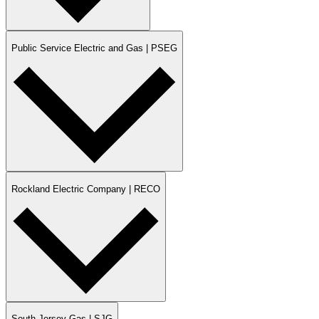
Public Service Electric and Gas | PSEG​​​​‌ ‍ ​‍​‍‌‍ ‌ ​‍‌‍‍‌‌‍‌ ‌‍‍‌‌‍ ‍​‍​‍​ ‍‍​‍​‍‌ ​ ‌‍​‌‌‍ ‍‌‍‍‌‌ ‌​‌ ‍‌​‍ ‍‌‍‍‌‌‍ ​‍​‍​‍ ​​‍​‍‌‍‍​‌ ​‍‌‍‌‌‌‍‌‍​‍​‍​ ‍‍​‍​‍‌‍‍​‌ ‌​‌ ‌​‌ ​​​ ‍‍​‍ ​‍ ‌‍ ​‌‍ ‌‍​ ‌‍​‌‌‍ ​‌‍‍​‌‍ ‌ ​ ‌ ‌​​ ‍‍​ ​ ​ ​ ​ ​ ​ ​ ​‍ ‌‍‍‌‌‍ ‍‌ ‌​‌‍‌‌‌‍ ‍‌ ‌​​‍ ‌‍‌‌‌‍‌​‌‍‍‌‌ ‌​​‍ ‌‍ ‌‌‍ ‌‍‌​‌‍‌‌​ ‌‌ ​​‌ ​‍‌‍‌‌‌ ​ ‌‍‌‌‌‍ ‍‌ ‌​‌‍​‌‌ ‌​‌‍‍‌‌‍ ‌‍ ‍​ ‍ ‌‍‍‌‌‍‌​​ ‌‌‍‌​‌‍​‌​ ​​​ ​ ‌‍​ ​ ‍​​ ‌‌‌‍​‍​‍ ‌‌‍‌‍‌‍‌​‌‍​‌​ ​‌​‍ ‌​ ‌​​ ​​‌‍‌‍​ ​‌​‍ ‌​ ‍‌​ ‍‌‌‍‌‍​ ​ ​‍ ‌​ ‌‍​ ‌‌‌‍​‍​ ‍‌‌‍‌​‌‍‌‍‌‍​‍​ ‍​​ ‍​​ ‌‍‌‍​‌​ ‌ ​ ‍ ‌ ‌​‌ ‍‌‌ ​​‌‍‌‌​ ‌‌ ​‍‌‍‌‌‌ ​​‌‍ ‌ ​‍‌ ‌​​ ‍ ‌ ​​‌‍​‌‌ ‌​‌‍‍​​ ‌‌ ‌​‌‍‍‌‌‍ ‌‌‍‌‌‌‌​​‌‍‌‌‌ ​‍‌‍‍‌‌‍ ‌‍‌​‌ ​ ​‍‌‌​ ‌‌‌​​‍‌‌ ‌‍‍ ‌‍‌‌‌ ‍‌​‍‌‌​ ​ ‌​‌​​‍‌‌​ ​ ‌​‌​​‍‌‌​ ​‍​ ​‍​ ​‍​ ‌​​ ​‌​ ‍​‌‍‌​​ ​‍​ ‍​‌‍​ ‌‍‌​​ ​‌‌‍​‌​ ‌‍​‍‌‌​ ​‍​ ​‍​‍‌‌​ ‌‌‌​‌​​‍ ‍‌ ​ ‌‍‌‌‌‍​ ‌ ‌​‌‍‍‌‌‍ ‌‍ ‍‌ ​ ​‍‌‌​ ‌‌‌​​‍‌‌ ‌‍‍ ‌‍‌‌‌ ‍‌​‍‌‌​ ​ ‌​‌​​‍‌‌​ ​ ‌​‌​​‍‌‌​ ​‍​ ​‍‌‍‌‌​ ​‍‌‍‌​‌‍​‌‌‍‌‌​ ​ ​ ‍‌‌‍‌​‌‍​‌​ ​​​ ​‌​ ​‍​‍‌‌​ ​‍​ ​‍​‍‌‌​ ‌‌‌​‌​​‍ ‍‌‍​ ‌‍ ‌‍ ‍‌ ‌​‌‍‌‌‌‍ ‍‌ ‌​​‍‌‌​ ‌‌‌​​‍‌‌ ‌‍‍ ‌‍‌‌‌ ‍‌​‍‌‌​ ​ ‌​‌​​‍‌‌​ ​ ‌​‌​​‍‌‌​ ​‍​ ​‍​ ‍​​ ​‌​ ​ ​ ​‍​ ​ ‌‍‌​​ ‍‌​ ​​​ ‍​​ ​ ​ ​​‌‍​‍​‍‌‌​ ​‍​ ​‍​‍‌‌​ ‌‌‌​‌​​‍ ‍‌‍‍‌‌ ‌​‌‍‌‌‌‍ ‌‌ ​ ​‍‌‌​ ‌‌‌​​‍‌‌ ‌‍‍ ‌‍‌‌‌ ‍‌​‍‌‌​ ​ ‌​‌​​‍‌‌​ ​ ‌​‌​​‍‌‌​ ​‍​ ​‍‌‍​‌‌‍‌​‌‍​‍​ ‍​​ ‍​​ ‌ ‌‍‌‌​ ​​‌‍​‌​ ​​​ ​‍‌‍​‌​‍‌‌​ ​‍​ ​‍​‍‌‌​ ‌‌‌​‌​​‍ ‍‌‍‍​‌‍‌‌‌‍​‌‌‍‌​‌‍‍‌‌‍ ‍‌‍‌ ​ ‌‍​‍‌‍​‌‌ ​ ‌‍‌‌‌‌‌‌‌ ​‍‌‍ ​​ ‌‌‍‍​‌ ‌​‌ ‌​‌ ​​​‍‌‌​ ​ ‌​​‌​‍‌‌​ ​‍‌​‌‍​‍‌‌​ ​‍‌​‌‍‌‍ ​‌‍ ‌‍​ ‌‍​‌‌‍ ​‌‍‍​‌‍ ‌ ​ ‌ ‌​​‍‌‌​ ​ ‌​​‌​ ​ ​ ​ ​ ​ ​ ​ ​‍‌‍‌‍‍‌‌‍‌​​ ‌‌‍‌​‌‍​‌​ ​​​ ​ ‌‍​ ​ ‍​​ ‌‌‌‍​‍​‍ ‌‌‍‌‍‌‍‌​‌‍​‌​ ​‌​‍ ‌​ ‌​​ ​​‌‍‌‍​ ​‌​‍ ‌​ ‍‌​ ‍‌‌‍‌‍​ ​ ​‍ ‌​ ‌‍​ ‌‌‌‍​‍​ ‍‌‌‍‌​‌‍‌‍‌‍​‍​ ‍​​ ‍​​ ‌‍‌‍​‌​ ‌ ​‍‌‍‌ ‌​‌ ‍‌‌ ​​‌‍‌‌​ ‌‌ ​‍‌‍‌‌‌ ​​‌‍ ‌ ​‍‌ ‌​​‍‌‍‌ ​​‌‍​‌‌ ‌​‌‍‍​​ ‌‌ ‌​‌‍‍‌‌‍ ‌‌‍‌‌‌‌​​‌‍‌‌‌ ​‍‌‍‍‌‌‍ ‌‍‌​‌ ​ ​‍‌‌​ ‌‌‌​​‍‌‌ ‌‍‍ ‌‍‌‌‌ ‍‌​‍‌‌​ ​ ‌​‌​​‍‌‌​ ​ ‌​‌​​‍‌‌​ ​‍​ ​‍​ ​‍​ ‌​​ ​‌​ ‍​‌‍‌​​ ​‍​ ‍​‌‍​ ‌‍‌​​ ​‌‌‍​‌​ ‌‍​‍‌‌​ ​‍​ ​‍​‍‌‌​ ‌‌‌​‌​​‍ ‍‌ ​ ‌‍‌‌‌‍​ ‌ ‌​‌‍‍‌‌‍ ‌‍ ‍‌ ​ ​‍‌‌​ ‌‌‌​​‍‌‌ ‌‍‍ ‌‍‌‌‌ ‍‌​‍‌‌​ ​ ‌​‌​​‍‌‌​ ​ ‌​‌​​‍‌‌​ ​‍​ ​‍‌‍‌‌​ ​‍‌‍‌​‌‍​‌‌‍‌‌​ ​ ​ ‍‌‌‍‌​‌‍​‌​ ​​​ ​‌​ ​‍​‍‌‌​ ​‍​ ​‍​‍‌‌​ ‌‌‌​‌​​‍ ‍‌‍​ ‌‍ ‌‍ ‍‌ ‌​‌‍‌‌‌‍ ‍‌ ‌​​‍‌‌​ ‌‌‌​​‍‌‌ ‌‍‍ ‌‍‌‌‌ ‍‌​‍‌‌​ ​ ‌​‌​​‍‌‌​ ​ ‌​‌​​‍‌‌​ ​‍​ ​‍​ ‍​​ ​‌​ ​ ​ ​‍​ ​ ‌‍‌​​ ‍‌​ ​​​ ‍​​ ​ ​ ​​‌‍​‍​‍‌‌​ ​‍​ ​‍​‍‌‌​ ‌‌‌​‌​​‍ ‍‌‍‍‌‌ ‌​‌‍‌‌‌‍ ‌‌ ​ ​‍‌‌​ ‌‌‌​​‍‌‌ ‌‍‍ ‌‍‌‌‌ ‍‌​‍‌‌​ ​ ‌​‌​​‍‌‌​ ​ ‌​‌​​‍‌‌​ ​‍​ ​‍‌‍​‌‌‍‌​‌‍​‍​ ‍​​ ‍​​ ‌ ‌‍‌‌​ ​​‌‍​‌​ ​​​ ​‍‌‍​‌​‍‌‌​ ​‍​ ​‍​‍‌‌​ ‌‌‌​‌​​‍ ‍‌‍‍​‌‍‌‌‌‍​‌‌‍‌​‌‍‍‌‌‍ ‍‌‍‌ ​‍‌‍‌ ​​‌‍‌‌‌ ​‍‌ ​ ‌ ​​‌‍‌‌‌‍​ ‌ ‌​‌‍‍‌‌ ‌‍‌‍‌‌​ ‌‌ ​​‌ ‌‌‌‍​‍‌‍ ​‌‍‍‌‌ ​ ‌‍‍​‌‍‌‌‌‍‌​​‍​‍‌ ‌
Rockland Electric Company | RECO​​​​‌ ‍ ​‍​‍‌‍ ‌ ​‍‌‍‍‌‌‍‌ ‌‍‍‌‌‍ ‍​‍​‍​ ‍‍​‍​‍‌ ​ ‌‍​‌‌‍ ‍‌‍‍‌‌ ‌​‌ ‍‌​‍ ‍‌‍‍‌‌‍ ​‍​‍​‍ ​​‍​‍‌‍‍​‌ ​‍‌‍‌‌‌‍‌‍​‍​‍​ ‍‍​‍​‍‌‍‍​‌ ‌​‌ ‌​‌ ​​​ ‍‍​‍ ​‍ ‌‍ ​‌‍ ‌‍​ ‌‍​‌‌‍ ​‌‍‍​‌‍ ‌ ​ ‌ ‌​​ ‍‍​ ​ ​ ​ ​ ​ ​ ​ ​‍ ‌‍‍‌‌‍ ‍‌ ‌​‌‍‌‌‌‍ ‍‌ ‌​​‍ ‌‍‌‌‌‍‌​‌‍‍‌‌ ‌​​‍ ‌‍ ‌‌‍ ‌‍‌​‌‍‌‌​ ‌‌ ​​‌ ​‍‌‍‌‌‌ ​ ‌‍‌‌‌‍ ‍‌ ‌​‌‍​‌‌ ‌​‌‍‍‌‌‍ ‌‍ ‍​ ‍ ‌‍‍‌‌‍‌​​ ‌‌‍‌​‌‍​‌​ ​​​ ​ ‌‍​ ​ ‍​​ ‌‌‌‍​‍​‍ ‌‌‍‌‍‌‍‌​‌‍​‌​ ​‌​‍ ‌​ ‌​​ ​​‌‍‌‍​ ​‌​‍ ‌​ ‍‌​ ‍‌‌‍‌‍​ ​ ​‍ ‌​ ‌‍​ ‌‌‌‍​‍​ ‍‌‌‍‌​‌‍‌‍‌‍​‍​ ‍​​ ‍​​ ‌‍‌‍​‌​ ‌ ​ ‍ ‌ ‌​‌ ‍‌‌ ​​‌‍‌‌​ ‌‌ ​‍‌‍‌‌‌ ​​‌‍ ‌ ​‍‌ ‌​​ ‍ ‌ ​​‌‍​‌‌ ‌​‌‍‍​​ ‌‌ ‌​‌‍‍‌‌‍ ‌‌‍‌‌‌‌​​‌‍‌‌‌ ​‍‌‍‍‌‌‍ ‌‍‌​‌ ​ ​‍‌‌​ ‌‌‌​​‍‌‌ ‌‍‍ ‌‍‌‌‌ ‍‌​‍‌‌​ ​ ‌​‌​​‍‌‌​ ​ ‌​‌​​‍‌‌​ ​‍​ ​‍​ ​‍​ ‌​​ ​‌​ ‍​‌‍‌​​ ​‍​ ‍​‌‍​ ‌‍‌​​ ​‌‌‍​‌​ ‌‍​‍‌‌​ ​‍​ ​‍​‍‌‌​ ‌‌‌​‌​​‍ ‍‌ ​ ‌‍‌‌‌‍​ ‌ ‌​‌‍‍‌‌‍ ‌‍ ‍‌ ​ ​‍‌‌​ ‌‌‌​​‍‌‌ ‌‍‍ ‌‍‌‌‌ ‍‌​‍‌‌​ ​ ‌​‌​​‍‌‌​ ​ ‌​‌​​‍‌‌​ ​‍​ ​‍‌‍‌‌​ ​‍‌‍‌​‌‍​‌‌‍‌‌​ ​ ​ ‍‌‌‍‌​‌‍​‌​ ​​​ ​‌​ ​‍​‍‌‌​ ​‍​ ​‍​‍‌‌​ ‌‌‌​‌​​‍ ‍‌‍​ ‌‍ ‌‍ ‍‌ ‌​‌‍‌‌‌‍ ‍‌ ‌​​‍‌‌​ ‌‌‌​​‍‌‌ ‌‍‍ ‌‍‌‌‌ ‍‌​‍‌‌​ ​ ‌​‌​​‍‌‌​ ​ ‌​‌​​‍‌‌​ ​‍​ ​‍​ ‍​​ ​‌​ ​ ​ ​‍​ ​ ‌‍‌​​ ‍‌​ ​​​ ‍​​ ​ ​ ​​‌‍​‍​‍‌‌​ ​‍​ ​‍​‍‌‌​ ‌‌‌​‌​​‍ ‍‌‍‍‌‌ ‌​‌‍‌‌‌‍ ‌‌ ​ ​‍‌‌​ ‌‌‌​​‍‌‌ ‌‍‍ ‌‍‌‌‌ ‍‌​‍‌‌​ ​ ‌​‌​​‍‌‌​ ​ ‌​‌​​‍‌‌​ ​‍​ ​‍​ ‍‌‌‍​‍​ ‌​​ ‍​​ ​‍‌‍​‌‌‍​‍‌‍​‌‌‍​‍​ ​ ‌‍‌‍​ ‍‌​‍‌‌​ ​‍​ ​‍​‍‌‌​ ‌‌‌​‌​​‍ ‍‌‍‍​‌‍‌‌‌‍​‌‌‍‌​‌‍‍‌‌‍ ‍‌‍‌ ​ ‌‍​‍‌‍​‌‌ ​ ‌‍‌‌‌‌‌‌‌ ​‍‌‍ ​​ ‌‌‍‍​‌ ‌​‌ ‌​‌ ​​​‍‌‌​ ​ ‌​​‌​‍‌‌​ ​‍‌​‌‍​‍‌‌​ ​‍‌​‌‍‌‍ ​‌‍ ‌‍​ ‌‍​‌‌‍ ​‌‍‍​‌‍ ‌ ​ ‌ ‌​​‍‌‌​ ​ ‌​​‌​ ​ ​ ​ ​ ​ ​ ​ ​‍‌‍‌‍‍‌‌‍‌​​ ‌‌‍‌​‌‍​‌​ ​​​ ​ ‌‍​ ​ ‍​​ ‌‌‌‍​‍​‍ ‌‌‍‌‍‌‍‌​‌‍​‌​ ​‌​‍ ‌​ ‌​​ ​​‌‍‌‍​ ​‌​‍ ‌​ ‍‌​ ‍‌‌‍‌‍​ ​ ​‍ ‌​ ‌‍​ ‌‌‌‍​‍​ ‍‌‌‍‌​‌‍‌‍‌‍​‍​ ‍​​ ‍​​ ‌‍‌‍​‌​ ‌ ​‍‌‍‌ ‌​‌ ‍‌‌ ​​‌‍‌‌​ ‌‌ ​‍‌‍‌‌‌ ​​‌‍ ‌ ​‍‌ ‌​​‍‌‍‌ ​​‌‍​‌‌ ‌​‌‍‍​​ ‌‌ ‌​‌‍‍‌‌‍ ‌‌‍‌‌‌‌​​‌‍‌‌‌ ​‍‌‍‍‌‌‍ ‌‍‌​‌ ​ ​‍‌‌​ ‌‌‌​​‍‌‌ ‌‍‍ ‌‍‌‌‌ ‍‌​‍‌‌​ ​ ‌​‌​​‍‌‌​ ​ ‌​‌​​‍‌‌​ ​‍​ ​‍​ ​‍​ ‌​​ ​‌​ ‍​‌‍‌​​ ​‍​ ‍​‌‍​ ‌‍‌​​ ​‌‌‍​‌​ ‌‍​‍‌‌​ ​‍​ ​‍​‍‌‌​ ‌‌‌​‌​​‍ ‍‌ ​ ‌‍‌‌‌‍​ ‌ ‌​‌‍‍‌‌‍ ‌‍ ‍‌ ​ ​‍‌‌​ ‌‌‌​​‍‌‌ ‌‍‍ ‌‍‌‌‌ ‍‌​‍‌‌​ ​ ‌​‌​​‍‌‌​ ​ ‌​‌​​‍‌‌​ ​‍​ ​‍‌‍‌‌​ ​‍‌‍‌​‌‍​‌‌‍‌‌​ ​ ​ ‍‌‌‍‌​‌‍​‌​ ​​​ ​‌​ ​‍​‍‌‌​ ​‍​ ​‍​‍‌‌​ ‌‌‌​‌​​‍ ‍‌‍​ ‌‍ ‌‍ ‍‌ ‌​‌‍‌‌‌‍ ‍‌ ‌​​‍‌‌​ ‌‌‌​​‍‌‌ ‌‍‍ ‌‍‌‌‌ ‍‌​‍‌‌​ ​ ‌​‌​​‍‌‌​ ​ ‌​‌​​‍‌‌​ ​‍​ ​‍​ ‍​​ ​‌​ ​ ​ ​‍​ ​ ‌‍‌​​ ‍‌​ ​​​ ‍​​ ​ ​ ​​‌‍​‍​‍‌‌​ ​‍​ ​‍​‍‌‌​ ‌‌‌​‌​​‍ ‍‌‍‍‌‌ ‌​‌‍‌‌‌‍ ‌‌ ​ ​‍‌‌​ ‌‌‌​​‍‌‌ ‌‍‍ ‌‍‌‌‌ ‍‌​‍‌‌​ ​ ‌​‌​​‍‌‌​ ​ ‌​‌​​‍‌‌​ ​‍​ ​‍​ ‍‌‌‍​‍​ ‌​​ ‍​​ ​‍‌‍​‌‌‍​‍‌‍​‌‌‍​‍​ ​ ‌‍‌‍​ ‍‌​‍‌‌​ ​‍​ ​‍​‍‌‌​ ‌‌‌​‌​​‍ ‍‌‍‍​‌‍‌‌‌‍​‌‌‍‌​‌‍‍‌‌‍ ‍‌‍‌ ​‍‌‍‌ ​​‌‍‌‌‌ ​‍‌ ​ ‌ ​​‌‍‌‌‌‍​ ‌ ‌​‌‍‍‌‌ ‌‍‌‍‌‌​ ‌‌ ​​‌ ‌‌‌‍​‍‌‍ ​‌‍‍‌‌ ​ ‌‍‍​‌‍‌‌‌‍‌​​‍​‍‌ ‌
South Jersey Gas | SJG​​​​‌ ‍ ​‍​‍‌‍ ‌ ​‍‌‍‍‌‌‍‌ ‌‍‍‌‌‍ ‍​‍​‍​ ‍‍​‍​‍‌ ​ ‌‍​‌‌‍ ‍‌‍‍‌‌ ‌​‌ ‍‌​‍ ‍‌‍‍‌‌‍ ​‍​‍​‍ ​​‍​‍‌‍‍​‌ ​‍‌‍‌‌‌‍‌‍​‍​‍​ ‍‍​‍​‍‌‍‍​‌ ‌​‌ ‌​‌ ​​​ ‍‍​‍ ​‍ ‌‍ ​‌‍ ‌‍​ ‌‍​‌‌‍ ​‌‍‍​‌‍ ‌ ​ ‌ ‌​​ ‍‍​ ​ ​ ​ ​ ​ ​ ​ ​‍ ‌‍‍‌‌‍ ‍‌ ‌​‌‍‌‌‌‍ ‍‌ ‌​​‍ ‌‍‌‌‌‍‌​‌‍‍‌‌ ‌​​‍ ‌‍ ‌‌‍ ‌‍‌​‌‍‌‌​ ‌‌ ​​‌ ​‍‌‍‌‌‌ ​ ‌‍‌‌‌‍ ‍‌ ‌​‌‍​‌‌ ‌​‌‍‍‌‌‍ ‌‍ ‍​ ‍ ‌‍‍‌‌‍‌​​ ‌‌‍‌​‌‍​‌​ ​​​ ​ ‌‍​ ​ ‍​​ ‌‌‌‍​‍​‍ ‌‌‍‌‍‌‍‌​‌‍​‌​ ​‌​‍ ‌​ ‌​​ ​​‌‍‌‍​ ​‌​‍ ‌​ ‍‌​ ‍‌‌‍‌‍​ ​ ​‍ ‌​ ‌‍​ ‌‌‌‍​‍​ ‍‌‌‍‌​‌‍‌‍‌‍​‍​ ‍​​ ‍​​ ‌‍‌‍​‌​ ‌ ​ ‍ ‌ ‌​‌ ‍‌‌ ​​‌‍‌‌​ ‌‌ ​‍‌‍‌‌‌ ​​‌‍ ‌ ​‍‌ ‌​​ ‍ ‌ ​​‌‍​‌‌ ‌​‌‍‍​​ ‌‌ ‌​‌‍‍‌‌‍ ‌‌‍‌‌‌‌​​‌‍‌‌‌ ​‍‌‍‍‌‌‍ ‌‍‌​‌ ​ ​‍‌‌​ ‌‌‌​​‍‌‌ ‌‍‍ ‌‍‌‌‌ ‍‌​‍‌‌​ ​ ‌​‌​​‍‌‌​ ​ ‌​‌​​‍‌‌​ ​‍​ ​‍​ ​‍​ ‌​​ ​‌​ ‍​‌‍‌​​ ​‍​ ‍​‌‍​ ‌‍‌​​ ​‌‌‍​‌​ ‌‍​‍‌‌​ ​‍​ ​‍​‍‌‌​ ‌‌‌​‌​​‍ ‍‌ ​ ‌‍‌‌‌‍​ ‌ ‌​‌‍‍‌‌‍ ‌‍ ‍‌ ​ ​‍‌‌​ ‌‌‌​​‍‌‌ ‌‍‍ ‌‍‌‌‌ ‍‌​‍‌‌​ ​ ‌​‌​​‍‌‌​ ​ ‌​‌​​‍‌‌​ ​‍​ ​‍‌‍‌‌​ ​‍‌‍‌​‌‍​‌‌‍‌‌​ ​ ​ ‍‌‌‍‌​‌‍​‌​ ​​​ ​‌​ ​‍​‍‌‌​ ​‍​ ​‍​‍‌‌​ ‌‌‌​‌​​‍ ‍‌‍​ ‌‍ ‌‍ ‍‌ ‌​‌‍‌‌‌‍ ‍‌ ‌​​‍‌‌​ ‌‌‌​​‍‌‌ ‌‍‍ ‌‍‌‌‌ ‍‌​‍‌‌​ ​ ‌​‌​​‍‌‌​ ​ ‌​‌​​‍‌‌​ ​‍​ ​‍​ ‍​​ ​‌​ ​ ​ ​‍​ ​ ‌‍‌​​ ‍‌​ ​​​ ‍​​ ​ ​ ​​‌‍​‍​‍‌‌​ ​‍​ ​‍​‍‌‌​ ‌‌‌​‌​​‍ ‍‌‍‍‌‌ ‌​‌‍‌‌‌‍ ‌‌ ​ ​‍‌‌​ ‌‌‌​​‍‌‌ ‌‍‍ ‌‍‌‌‌ ‍‌​‍‌‌​ ​ ‌​‌​​‍‌‌​ ​ ‌​‌​​‍‌‌​ ​‍​ ​‍‌‍​ ‌‍‌​​ ‌‌​ ​​​ ​‌​ ​​‌‍‌‌​ ‍‌‌‍​‍​ ‌ ​ ​‍​ ‌​​‍‌‌​ ​‍​ ​‍​‍‌‌​ ‌‌‌​‌​​‍ ‍‌‍‍​‌‍‌‌‌‍​‌‌‍‌​‌‍‍‌‌‍ ‍‌‍‌ ​ ‌‍​‍‌‍​‌‌ ​ ‌‍‌‌‌‌‌‌‌ ​‍‌‍ ​​ ‌‌‍‍​‌ ‌​‌ ‌​‌ ​​​‍‌‌​ ​ ‌​​‌​‍‌‌​ ​‍‌​‌‍​‍‌‌​ ​‍‌​‌‍‌‍ ​‌‍ ‌‍​ ‌‍​‌‌‍ ​‌‍‍​‌‍ ‌ ​ ‌ ‌​​‍‌‌​ ​ ‌​​‌​ ​ ​ ​ ​ ​ ​ ​ ​‍‌‍‌‍‍‌‌‍‌​​ ‌‌‍‌​‌‍​‌​ ​​​ ​ ‌‍​ ​ ‍​​ ‌‌‌‍​‍​‍ ‌‌‍‌‍‌‍‌​‌‍​‌​ ​‌​‍ ‌​ ‌​​ ​​‌‍‌‍​ ​‌​‍ ‌​ ‍‌​ ‍‌‌‍‌‍​ ​ ​‍ ‌​ ‌‍​ ‌‌‌‍​‍​ ‍‌‌‍‌​‌‍‌‍‌‍​‍​ ‍​​ ‍​​ ‌‍‌‍​‌​ ‌ ​‍‌‍‌ ‌​‌ ‍‌‌ ​​‌‍‌‌​ ‌‌ ​‍‌‍‌‌‌ ​​‌‍ ‌ ​‍‌ ‌​​‍‌‍‌ ​​‌‍​‌‌ ‌​‌‍‍​​ ‌‌ ‌​‌‍‍‌‌‍ ‌‌‍‌‌‌‌​​‌‍‌‌‌ ​‍‌‍‍‌‌‍ ‌‍‌​‌ ​ ​‍‌‌​ ‌‌‌​​‍‌‌ ‌‍‍ ‌‍‌‌‌ ‍‌​‍‌‌​ ​ ‌​‌​​‍‌‌​ ​ ‌​‌​​‍‌‌​ ​‍​ ​‍​ ​‍​ ‌​​ ​‌​ ‍​‌‍‌​​ ​‍​ ‍​‌‍​ ‌‍‌​​ ​‌‌‍​‌​ ‌‍​‍‌‌​ ​‍​ ​‍​‍‌‌​ ‌‌‌​‌​​‍ ‍‌ ​ ‌‍‌‌‌‍​ ‌ ‌​‌‍‍‌‌‍ ‌‍ ‍‌ ​ ​‍‌‌​ ‌‌‌​​‍‌‌ ‌‍‍ ‌‍‌‌‌ ‍‌​‍‌‌​ ​ ‌​‌​​‍‌‌​ ​ ‌​‌​​‍‌‌​ ​‍​ ​‍‌‍‌‌​ ​‍‌‍‌​‌‍​‌‌‍‌‌​ ​ ​ ‍‌‌‍‌​‌‍​‌​ ​​​ ​‌​ ​‍​‍‌‌​ ​‍​ ​‍​‍‌‌​ ‌‌‌​‌​​‍ ‍‌‍​ ‌‍ ‌‍ ‍‌ ‌​‌‍‌‌‌‍ ‍‌ ‌​​‍‌‌​ ‌‌‌​​‍‌‌ ‌‍‍ ‌‍‌‌‌ ‍‌​‍‌‌​ ​ ‌​‌​​‍‌‌​ ​ ‌​‌​​‍‌‌​ ​‍​ ​‍​ ‍​​ ​‌​ ​ ​ ​‍​ ​ ‌‍‌​​ ‍‌​ ​​​ ‍​​ ​ ​ ​​‌‍​‍​‍‌‌​ ​‍​ ​‍​‍‌‌​ ‌‌‌​‌​​‍ ‍‌‍‍‌‌ ‌​‌‍‌‌‌‍ ‌‌ ​ ​‍‌‌​ ‌‌‌​​‍‌‌ ‌‍‍ ‌‍‌‌‌ ‍‌​‍‌‌​ ​ ‌​‌​​‍‌‌​ ​ ‌​‌​​‍‌‌​ ​‍​ ​‍‌‍​ ‌‍‌​​ ‌‌​ ​​​ ​‌​ ​​‌‍‌‌​ ‍‌‌‍​‍​ ‌ ​ ​‍​ ‌​​‍‌‌​ ​‍​ ​‍​‍‌‌​ ‌‌‌​‌​​‍ ‍‌‍‍​‌‍‌‌‌‍​‌‌‍‌​‌‍‍‌‌‍ ‍‌‍‌ ​‍‌‍‌ ​​‌‍‌‌‌ ​‍‌ ​ ‌ ​​‌‍‌‌‌‍​ ‌ ‌​‌‍‍‌‌ ‌‍‌‍‌‌​ ‌‌ ​​‌ ‌‌‌‍​‍‌‍ ​‌‍‍‌‌ ​ ‌‍‍​‌‍‌‌‌‍‌​​‍​‍‌ ‌