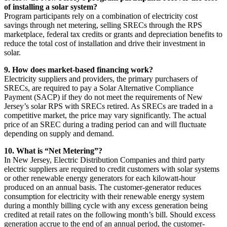
of installing a solar system?​​​​‌ ‍ ​‍​‍‌‍ ‌ ​‍‌‍‍‌‌‍‌ ‌‍‍‌‌‍ ‍​‍​‍​ ‍‍​‍​‍‌ ​ ‌‍​‌‌‍ ‍‌‍‍‌‌ ‌​‌ ‍‌​‍ ‍‌‍‍‌‌‍ ​‍​‍​‍ ​​‍​‍‌‍‍​‌ ​‍‌‍‌‌‌‍‌‍​‍​‍​ ‍‍​‍​‍‌‍‍​‌ ‌​‌ ‌​‌ ​​​ ‍‍​‍ ​‍ ‌‍ ​‌‍ ‌‍​ ‌‍​‌‌‍ ​‌‍‍​‌‍ ‌ ​ ‌ ‌​​ ‍‍​ ​ ​ ​ ​ ​ ​ ​ ​‍ ‌‍‍‌‌‍ ‍‌ ‌​‌‍‌‌‌‍ ‍‌ ‌​​‍ ‌‍‌‌‌‍‌​‌‍‍‌‌ ‌​​‍ ‌‍ ‌‌‍ ‌‍‌​‌‍‌‌​ ‌‌ ​​‌ ​‍‌‍‌‌‌ ​ ‌‍‌‌‌‍ ‍‌ ‌​‌‍​‌‌ ‌​‌‍‍‌‌‍ ‌‍ ‍​ ‍ ‌‍‍‌‌‍‌​​ ‌​ ​​‌‍‌‍‌‍‌‌​ ​​​ ‌‌​ ​‌‌‍‌‍‌‍‌‌​‍ ‌​ ‌​​ ​‌​ ‍​‌‍‌​​‍ ‌​ ‌​‌‍‌​​ ‌‍​ ‍‌​‍ ‌‌‍​‌​ ​ ​ ‌​‌‍​ ​‍ ‌‌‍‌‌‌‍‌‍​ ‌‍​ ‌​​ ‍​‌‍​ ‌‍‌​​ ‌​​ ​‍​ ​‌‌‍​ ​ ‌‌​ ‍ ‌ ‌​‌ ‍‌‌ ​​‌‍‌‌​ ‌‌‍‍​‌‍‌‌‌‍ ​‌ ​​‌‌‌​‌‍ ‌ ​​‌‍‍‌‌‍​ ​ ‍ ‌ ​​‌‍​‌‌ ‌​‌‍‍​​ ‌‌‍​ ‌‍ ‌‍ ‍‌ ‌​‌‍‌‌‌‍ ‍‌ ‌​​‍‌‌​ ‌‌‌​​‍‌‌ ‌‍‍ ‌‍‌‌‌ ‍‌​‍‌‌​ ​ ‌​‌​​‍‌‌​ ​ ‌​‌​​‍‌‌​ ​‍​ ​‍​ ‌‌‌‍​‌​ ​ ​ ‍​​ ‍​​ ‌​​ ‌​‌‍‌‍​ ​‍​ ​​​ ‌ ​ ‍​​‍‌‌​ ​‍​ ​‍​‍‌‌​ ‌‌‌​‌​​‍ ‍‌‍​ ‌‍‍​‌‍‍‌‌‍ ​‌‍‌​‌ ​‍‌‍‌‌‌‍ ‍​‍‌‌​ ‌‌‌​​‍‌‌ ‌‍‍ ‌‍‌‌‌ ‍‌​‍‌‌​ ​ ‌​‌​​‍‌‌​ ​ ‌​‌​​‍‌‌​ ​‍​ ​‍​ ‌‍​ ‍‌​ ‌​​ ‌‌​ ‍‌‌‍​ ​ ‍‌‌‍‌​‌‍‌​​ ​​‌‍‌‌​ ​ ​‍‌‌​ ​‍​ ​‍​‍‌‌​ ‌‌‌​‌​​‍ ‍‌ ‌​‌‍‌‌‌ ‍​‌ ‌​​ ‌‍​‍‌‍​‌‌ ​ ‌‍‌‌‌‌‌‌‌ ​‍‌‍ ​​ ‌‌‍‍​‌ ‌​‌ ‌​‌ ​​​‍‌‌​ ​ ‌​​‌​‍‌‌​ ​‍‌​‌‍​‍‌‌​ ​‍‌​‌‍‌‍ ​‌‍ ‌‍​ ‌‍​‌‌‍ ​‌‍‍​‌‍ ‌ ​ ‌ ‌​​‍‌‌​ ​ ‌​​‌​ ​ ​ ​ ​ ​ ​ ​ ​‍‌‍‌‍‍‌‌‍‌​​ ‌​ ​​‌‍‌‍‌‍‌‌​ ​​​ ‌‌​ ​‌‌‍‌‍‌‍‌‌​‍ ‌​ ‌​​ ​‌​ ‍​‌‍‌​​‍ ‌​ ‌​‌‍‌​​ ‌‍​ ‍‌​‍ ‌‌‍​‌​ ​ ​ ‌​‌‍​ ​‍ ‌‌‍‌‌‌‍‌‍​ ‌‍​ ‌​​ ‍​‌‍​ ‌‍‌​​ ‌​​ ​‍​ ​‌‌‍​ ​ ‌‌​‍‌‍‌ ‌​‌ ‍‌‌ ​​‌‍‌‌​ ‌‌‍‍​‌‍‌‌‌‍ ​‌ ​​‌‌‌​‌‍ ‌ ​​‌‍‍‌‌‍​ ​‍‌‍‌ ​​‌‍​‌‌ ‌​‌‍‍​​ ‌‌‍​ ‌‍ ‌‍ ‍‌ ‌​‌‍‌‌‌‍ ‍‌ ‌​​‍‌‌​ ‌‌‌​​‍‌‌ ‌‍‍ ‌‍‌‌‌ ‍‌​‍‌‌​ ​ ‌​‌​​‍‌‌​ ​ ‌​‌​​‍‌‌​ ​‍​ ​‍​ ‌‌‌‍​‌​ ​ ​ ‍​​ ‍​​ ‌​​ ‌​‌‍‌‍​ ​‍​ ​​​ ‌ ​ ‍​​‍‌‌​ ​‍​ ​‍​‍‌‌​ ‌‌‌​‌​​‍ ‍‌‍​ ‌‍‍​‌‍‍‌‌‍ ​‌‍‌​‌ ​‍‌‍‌‌‌‍ ‍​‍‌‌​ ‌‌‌​​‍‌‌ ‌‍‍ ‌‍‌‌‌ ‍‌​‍‌‌​ ​ ‌​‌​​‍‌‌​ ​ ‌​‌​​‍‌‌​ ​‍​ ​‍​ ‌‍​ ‍‌​ ‌​​ ‌‌​ ‍‌‌‍​ ​ ‍‌‌‍‌​‌‍‌​​ ​​‌‍‌‌​ ​ ​‍‌‌​ ​‍​ ​‍​‍‌‌​ ‌‌‌​‌​​‍ ‍‌ ‌​‌‍‌‌‌ ‍​‌ ‌​​‍‌‍‌ ​​‌‍‌‌‌ ​‍‌ ​ ‌ ​​‌‍‌‌‌‍​ ‌ ‌​‌‍‍‌‌ ‌‍‌‍‌‌​ ‌‌ ​​‌ ‌‌‌‍​‍‌‍ ​‌‍‍‌‌ ​ ‌‍‍​‌‍‌‌‌‍‌​​‍​‍‌ ‌
Program participants rely on a combination of electricity cost
savings through net metering, selling SRECs through the RPS
marketplace, federal tax credits or grants and depreciation benefits to
reduce the total cost of installation and drive their investment in
solar.​​​​‌ ‍ ​‍​‍‌‍ ‌ ​‍‌‍‍‌‌‍‌ ‌‍‍‌‌‍ ‍​‍​‍​ ‍‍​‍​‍‌ ​ ‌‍​‌‌‍ ‍‌‍‍‌‌ ‌​‌ ‍‌​‍ ‍‌‍‍‌‌‍ ​‍​‍​‍ ​​‍​‍‌‍‍​‌ ​‍‌‍‌‌‌‍‌‍​‍​‍​ ‍‍​‍​‍‌‍‍​‌ ‌​‌ ‌​‌ ​​​ ‍‍​‍ ​‍ ‌‍ ​‌‍ ‌‍​ ‌‍​‌‌‍ ​‌‍‍​‌‍ ‌ ​ ‌ ‌​​ ‍‍​ ​ ​ ​ ​ ​ ​ ​ ​‍ ‌‍‍‌‌‍ ‍‌ ‌​‌‍‌‌‌‍ ‍‌ ‌​​‍ ‌‍‌‌‌‍‌​‌‍‍‌‌ ‌​​‍ ‌‍ ‌‌‍ ‌‍‌​‌‍‌‌​ ‌‌ ​​‌ ​‍‌‍‌‌‌ ​ ‌‍‌‌‌‍ ‍‌ ‌​‌‍​‌‌ ‌​‌‍‍‌‌‍ ‌‍ ‍​ ‍ ‌‍‍‌‌‍‌​​ ‌​ ​​‌‍‌‍‌‍‌‌​ ​​​ ‌‌​ ​‌‌‍‌‍‌‍‌‌​‍ ‌​ ‌​​ ​‌​ ‍​‌‍‌​​‍ ‌​ ‌​‌‍‌​​ ‌‍​ ‍‌​‍ ‌‌‍​‌​ ​ ​ ‌​‌‍​ ​‍ ‌‌‍‌‌‌‍‌‍​ ‌‍​ ‌​​ ‍​‌‍​ ‌‍‌​​ ‌​​ ​‍​ ​‌‌‍​ ​ ‌‌​ ‍ ‌ ‌​‌ ‍‌‌ ​​‌‍‌‌​ ‌‌‍‍​‌‍‌‌‌‍ ​‌ ​​‌‌‌​‌‍ ‌ ​​‌‍‍‌‌‍​ ​ ‍ ‌ ​​‌‍​‌‌ ‌​‌‍‍​​ ‌‌‍​ ‌‍ ‌‍ ‍‌ ‌​‌‍‌‌‌‍ ‍‌ ‌​​‍‌‌​ ‌‌‌​​‍‌‌ ‌‍‍ ‌‍‌‌‌ ‍‌​‍‌‌​ ​ ‌​‌​​‍‌‌​ ​ ‌​‌​​‍‌‌​ ​‍​ ​‍​ ‌‌‌‍​‌​ ​ ​ ‍​​ ‍​​ ‌​​ ‌​‌‍‌‍​ ​‍​ ​​​ ‌ ​ ‍​​‍‌‌​ ​‍​ ​‍​‍‌‌​ ‌‌‌​‌​​‍ ‍‌‍​ ‌‍‍​‌‍‍‌‌‍ ​‌‍‌​‌ ​‍‌‍‌‌‌‍ ‍​‍‌‌​ ‌‌‌​​‍‌‌ ‌‍‍ ‌‍‌‌‌ ‍‌​‍‌‌​ ​ ‌​‌​​‍‌‌​ ​ ‌​‌​​‍‌‌​ ​‍​ ​‍‌‍‌‍‌‍‌​​ ‌ ​ ‍‌​ ‌‌​ ​‌​ ‌ ​ ‌​‌‍​‌‌‍​ ​ ‌‍‌‍​ ​‍‌‌​ ​‍​ ​‍​‍‌‌​ ‌‌‌​‌​​‍ ‍‌ ‌​‌‍‌‌‌ ‍​‌ ‌​​ ‌‍​‍‌‍​‌‌ ​ ‌‍‌‌‌‌‌‌‌ ​‍‌‍ ​​ ‌‌‍‍​‌ ‌​‌ ‌​‌ ​​​‍‌‌​ ​ ‌​​‌​‍‌‌​ ​‍‌​‌‍​‍‌‌​ ​‍‌​‌‍‌‍ ​‌‍ ‌‍​ ‌‍​‌‌‍ ​‌‍‍​‌‍ ‌ ​ ‌ ‌​​‍‌‌​ ​ ‌​​‌​ ​ ​ ​ ​ ​ ​ ​ ​‍‌‍‌‍‍‌‌‍‌​​ ‌​ ​​‌‍‌‍‌‍‌‌​ ​​​ ‌‌​ ​‌‌‍‌‍‌‍‌‌​‍ ‌​ ‌​​ ​‌​ ‍​‌‍‌​​‍ ‌​ ‌​‌‍‌​​ ‌‍​ ‍‌​‍ ‌‌‍​‌​ ​ ​ ‌​‌‍​ ​‍ ‌‌‍‌‌‌‍‌‍​ ‌‍​ ‌​​ ‍​‌‍​ ‌‍‌​​ ‌​​ ​‍​ ​‌‌‍​ ​ ‌‌​‍‌‍‌ ‌​‌ ‍‌‌ ​​‌‍‌‌​ ‌‌‍‍​‌‍‌‌‌‍ ​‌ ​​‌‌‌​‌‍ ‌ ​​‌‍‍‌‌‍​ ​‍‌‍‌ ​​‌‍​‌‌ ‌​‌‍‍​​ ‌‌‍​ ‌‍ ‌‍ ‍‌ ‌​‌‍‌‌‌‍ ‍‌ ‌​​‍‌‌​ ‌‌‌​​‍‌‌ ‌‍‍ ‌‍‌‌‌ ‍‌​‍‌‌​ ​ ‌​‌​​‍‌‌​ ​ ‌​‌​​‍‌‌​ ​‍​ ​‍​ ‌‌‌‍​‌​ ​ ​ ‍​​ ‍​​ ‌​​ ‌​‌‍‌‍​ ​‍​ ​​​ ‌ ​ ‍​​‍‌‌​ ​‍​ ​‍​‍‌‌​ ‌‌‌​‌​​‍ ‍‌‍​ ‌‍‍​‌‍‍‌‌‍ ​‌‍‌​‌ ​‍‌‍‌‌‌‍ ‍​‍‌‌​ ‌‌‌​​‍‌‌ ‌‍‍ ‌‍‌‌‌ ‍‌​‍‌‌​ ​ ‌​‌​​‍‌‌​ ​ ‌​‌​​‍‌‌​ ​‍​ ​‍‌‍‌‍‌‍‌​​ ‌ ​ ‍‌​ ‌‌​ ​‌​ ‌ ​ ‌​‌‍​‌‌‍​ ​ ‌‍‌‍​ ​‍‌‌​ ​‍​ ​‍​‍‌‌​ ‌‌‌​‌​​‍ ‍‌ ‌​‌‍‌‌‌ ‍​‌ ‌​​‍‌‍‌ ​​‌‍‌‌‌ ​‍‌ ​ ‌ ​​‌‍‌‌‌‍​ ‌ ‌​‌‍‍‌‌ ‌‍‌‍‌‌​ ‌‌ ​​‌ ‌‌‌‍​‍‌‍ ​‌‍‍‌‌ ​ ‌‍‍​‌‍‌‌‌‍‌​​‍​‍‌ ‌
9. How does market-based financing work?​​​​‌ ‍ ​‍​‍‌‍ ‌ ​‍‌‍‍‌‌‍‌ ‌‍‍‌‌‍ ‍​‍​‍​ ‍‍​‍​‍‌ ​ ‌‍​‌‌‍ ‍‌‍‍‌‌ ‌​‌ ‍‌​‍ ‍‌‍‍‌‌‍ ​‍​‍​‍ ​​‍​‍‌‍‍​‌ ​‍‌‍‌‌‌‍‌‍​‍​‍​ ‍‍​‍​‍‌‍‍​‌ ‌​‌ ‌​‌ ​​​ ‍‍​‍ ​‍ ‌‍ ​‌‍ ‌‍​ ‌‍​‌‌‍ ​‌‍‍​‌‍ ‌ ​ ‌ ‌​​ ‍‍​ ​ ​ ​ ​ ​ ​ ​ ​‍ ‌‍‍‌‌‍ ‍‌ ‌​‌‍‌‌‌‍ ‍‌ ‌​​‍ ‌‍‌‌‌‍‌​‌‍‍‌‌ ‌​​‍ ‌‍ ‌‌‍ ‌‍‌​‌‍‌‌​ ‌‌ ​​‌ ​‍‌‍‌‌‌ ​ ‌‍‌‌‌‍ ‍‌ ‌​‌‍​‌‌ ‌​‌‍‍‌‌‍ ‌‍ ‍​ ‍ ‌‍‍‌‌‍‌​​ ‌​ ​​‌‍‌‍‌‍‌‌​ ​​​ ‌‌​ ​‌‌‍‌‍‌‍‌‌​‍ ‌​ ‌​​ ​‌​ ‍​‌‍‌​​‍ ‌​ ‌​‌‍‌​​ ‌‍​ ‍‌​‍ ‌‌‍​‌​ ​ ​ ‌​‌‍​ ​‍ ‌‌‍‌‌‌‍‌‍​ ‌‍​ ‌​​ ‍​‌‍​ ‌‍‌​​ ‌​​ ​‍​ ​‌‌‍​ ​ ‌‌​ ‍ ‌ ‌​‌ ‍‌‌ ​​‌‍‌‌​ ‌‌‍‍​‌‍‌‌‌‍ ​‌ ​​‌‌‌​‌‍ ‌ ​​‌‍‍‌‌‍​ ​ ‍ ‌ ​​‌‍​‌‌ ‌​‌‍‍​​ ‌‌‍​ ‌‍ ‌‍ ‍‌ ‌​‌‍‌‌‌‍ ‍‌ ‌​​‍‌‌​ ‌‌‌​​‍‌‌ ‌‍‍ ‌‍‌‌‌ ‍‌​‍‌‌​ ​ ‌​‌​​‍‌‌​ ​ ‌​‌​​‍‌‌​ ​‍​ ​‍‌‍‌‌​ ​ ‌‍​‍​ ‍‌‌‍‌‍​ ​ ​ ‌‍‌‍​‍​ ‌​​ ​‍​ ​ ​ ​‌​‍‌‌​ ​‍​ ​‍​‍‌‌​ ‌‌‌​‌​​‍ ‍‌‍​ ‌‍‍​‌‍‍‌‌‍ ​‌‍‌​‌ ​‍‌‍‌‌‌‍ ‍​‍‌‌​ ‌‌‌​​‍‌‌ ‌‍‍ ‌‍‌‌‌ ‍‌​‍‌‌​ ​ ‌​‌​​‍‌‌​ ​ ‌​‌​​‍‌‌​ ​‍​ ​‍​ ‌‌‌‍‌​​ ‌‌​ ‍‌‌‍‌​​ ‌‍​ ​​​ ‌​​ ‌‌‌‍‌‌‌‍‌‌‌‍‌​​‍‌‌​ ​‍​ ​‍​‍‌‌​ ‌‌‌​‌​​‍ ‍‌ ‌​‌‍‌‌‌ ‍​‌ ‌​​ ‌‍​‍‌‍​‌‌ ​ ‌‍‌‌‌‌‌‌‌ ​‍‌‍ ​​ ‌‌‍‍​‌ ‌​‌ ‌​‌ ​​​‍‌‌​ ​ ‌​​‌​‍‌‌​ ​‍‌​‌‍​‍‌‌​ ​‍‌​‌‍‌‍ ​‌‍ ‌‍​ ‌‍​‌‌‍ ​‌‍‍​‌‍ ‌ ​ ‌ ‌​​‍‌‌​ ​ ‌​​‌​ ​ ​ ​ ​ ​ ​ ​ ​‍‌‍‌‍‍‌‌‍‌​​ ‌​ ​​‌‍‌‍‌‍‌‌​ ​​​ ‌‌​ ​‌‌‍‌‍‌‍‌‌​‍ ‌​ ‌​​ ​‌​ ‍​‌‍‌​​‍ ‌​ ‌​‌‍‌​​ ‌‍​ ‍‌​‍ ‌‌‍​‌​ ​ ​ ‌​‌‍​ ​‍ ‌‌‍‌‌‌‍‌‍​ ‌‍​ ‌​​ ‍​‌‍​ ‌‍‌​​ ‌​​ ​‍​ ​‌‌‍​ ​ ‌‌​‍‌‍‌ ‌​‌ ‍‌‌ ​​‌‍‌‌​ ‌‌‍‍​‌‍‌‌‌‍ ​‌ ​​‌‌‌​‌‍ ‌ ​​‌‍‍‌‌‍​ ​‍‌‍‌ ​​‌‍​‌‌ ‌​‌‍‍​​ ‌‌‍​ ‌‍ ‌‍ ‍‌ ‌​‌‍‌‌‌‍ ‍‌ ‌​​‍‌‌​ ‌‌‌​​‍‌‌ ‌‍‍ ‌‍‌‌‌ ‍‌​‍‌‌​ ​ ‌​‌​​‍‌‌​ ​ ‌​‌​​‍‌‌​ ​‍​ ​‍‌‍‌‌​ ​ ‌‍​‍​ ‍‌‌‍‌‍​ ​ ​ ‌‍‌‍​‍​ ‌​​ ​‍​ ​ ​ ​‌​‍‌‌​ ​‍​ ​‍​‍‌‌​ ‌‌‌​‌​​‍ ‍‌‍​ ‌‍‍​‌‍‍‌‌‍ ​‌‍‌​‌ ​‍‌‍‌‌‌‍ ‍​‍‌‌​ ‌‌‌​​‍‌‌ ‌‍‍ ‌‍‌‌‌ ‍‌​‍‌‌​ ​ ‌​‌​​‍‌‌​ ​ ‌​‌​​‍‌‌​ ​‍​ ​‍​ ‌‌‌‍‌​​ ‌‌​ ‍‌‌‍‌​​ ‌‍​ ​​​ ‌​​ ‌‌‌‍‌‌‌‍‌‌‌‍‌​​‍‌‌​ ​‍​ ​‍​‍‌‌​ ‌‌‌​‌​​‍ ‍‌ ‌​‌‍‌‌‌ ‍​‌ ‌​​‍‌‍‌ ​​‌‍‌‌‌ ​‍‌ ​ ‌ ​​‌‍‌‌‌‍​ ‌ ‌​‌‍‍‌‌ ‌‍‌‍‌‌​ ‌‌ ​​‌ ‌‌‌‍​‍‌‍ ​‌‍‍‌‌ ​ ‌‍‍​‌‍‌‌‌‍‌​​‍​‍‌ ‌
Electricity suppliers and providers, the primary purchasers of
SRECs, are required to pay a Solar Alternative Compliance
Payment (SACP) if they do not meet the requirements of New
Jersey’s solar RPS with SRECs retired. As SRECs are traded in a
competitive market, the price may vary significantly. The actual
price of an SREC during a trading period can and will fluctuate
depending on supply and demand.​​​​‌ ‍ ​‍​‍‌‍ ‌ ​‍‌‍‍‌‌‍‌ ‌‍‍‌‌‍ ‍​‍​‍​ ‍‍​‍​‍‌ ​ ‌‍​‌‌‍ ‍‌‍‍‌‌ ‌​‌ ‍‌​‍ ‍‌‍‍‌‌‍ ​‍​‍​‍ ​​‍​‍‌‍‍​‌ ​‍‌‍‌‌‌‍‌‍​‍​‍​ ‍‍​‍​‍‌‍‍​‌ ‌​‌ ‌​‌ ​​​ ‍‍​‍ ​‍ ‌‍ ​‌‍ ‌‍​ ‌‍​‌‌‍ ​‌‍‍​‌‍ ‌ ​ ‌ ‌​​ ‍‍​ ​ ​ ​ ​ ​ ​ ​ ​‍ ‌‍‍‌‌‍ ‍‌ ‌​‌‍‌‌‌‍ ‍‌ ‌​​‍ ‌‍‌‌‌‍‌​‌‍‍‌‌ ‌​​‍ ‌‍ ‌‌‍ ‌‍‌​‌‍‌‌​ ‌‌ ​​‌ ​‍‌‍‌‌‌ ​ ‌‍‌‌‌‍ ‍‌ ‌​‌‍​‌‌ ‌​‌‍‍‌‌‍ ‌‍ ‍​ ‍ ‌‍‍‌‌‍‌​​ ‌​ ​​‌‍‌‍‌‍‌‌​ ​​​ ‌‌​ ​‌‌‍‌‍‌‍‌‌​‍ ‌​ ‌​​ ​‌​ ‍​‌‍‌​​‍ ‌​ ‌​‌‍‌​​ ‌‍​ ‍‌​‍ ‌‌‍​‌​ ​ ​ ‌​‌‍​ ​‍ ‌‌‍‌‌‌‍‌‍​ ‌‍​ ‌​​ ‍​‌‍​ ‌‍‌​​ ‌​​ ​‍​ ​‌‌‍​ ​ ‌‌​ ‍ ‌ ‌​‌ ‍‌‌ ​​‌‍‌‌​ ‌‌‍‍​‌‍‌‌‌‍ ​‌ ​​‌‌‌​‌‍ ‌ ​​‌‍‍‌‌‍​ ​ ‍ ‌ ​​‌‍​‌‌ ‌​‌‍‍​​ ‌‌‍​ ‌‍ ‌‍ ‍‌ ‌​‌‍‌‌‌‍ ‍‌ ‌​​‍‌‌​ ‌‌‌​​‍‌‌ ‌‍‍ ‌‍‌‌‌ ‍‌​‍‌‌​ ​ ‌​‌​​‍‌‌​ ​ ‌​‌​​‍‌‌​ ​‍​ ​‍‌‍‌‌​ ​ ‌‍​‍​ ‍‌‌‍‌‍​ ​ ​ ‌‍‌‍​‍​ ‌​​ ​‍​ ​ ​ ​‌​‍‌‌​ ​‍​ ​‍​‍‌‌​ ‌‌‌​‌​​‍ ‍‌‍​ ‌‍‍​‌‍‍‌‌‍ ​‌‍‌​‌ ​‍‌‍‌‌‌‍ ‍​‍‌‌​ ‌‌‌​​‍‌‌ ‌‍‍ ‌‍‌‌‌ ‍‌​‍‌‌​ ​ ‌​‌​​‍‌‌​ ​ ‌​‌​​‍‌‌​ ​‍​ ​‍‌‍‌​​ ​ ‌‍​ ‌‍‌‍‌‍​‌‌‍​‌‌‍‌‌‌‍​‍​ ‍​​ ‍‌​ ‌‌​ ​‍​‍‌‌​ ​‍​ ​‍​‍‌‌​ ‌‌‌​‌​​‍ ‍‌ ‌​‌‍‌‌‌ ‍​‌ ‌​​ ‌‍​‍‌‍​‌‌ ​ ‌‍‌‌‌‌‌‌‌ ​‍‌‍ ​​ ‌‌‍‍​‌ ‌​‌ ‌​‌ ​​​‍‌‌​ ​ ‌​​‌​‍‌‌​ ​‍‌​‌‍​‍‌‌​ ​‍‌​‌‍‌‍ ​‌‍ ‌‍​ ‌‍​‌‌‍ ​‌‍‍​‌‍ ‌ ​ ‌ ‌​​‍‌‌​ ​ ‌​​‌​ ​ ​ ​ ​ ​ ​ ​ ​‍‌‍‌‍‍‌‌‍‌​​ ‌​ ​​‌‍‌‍‌‍‌‌​ ​​​ ‌‌​ ​‌‌‍‌‍‌‍‌‌​‍ ‌​ ‌​​ ​‌​ ‍​‌‍‌​​‍ ‌​ ‌​‌‍‌​​ ‌‍​ ‍‌​‍ ‌‌‍​‌​ ​ ​ ‌​‌‍​ ​‍ ‌‌‍‌‌‌‍‌‍​ ‌‍​ ‌​​ ‍​‌‍​ ‌‍‌​​ ‌​​ ​‍​ ​‌‌‍​ ​ ‌‌​‍‌‍‌ ‌​‌ ‍‌‌ ​​‌‍‌‌​ ‌‌‍‍​‌‍‌‌‌‍ ​‌ ​​‌‌‌​‌‍ ‌ ​​‌‍‍‌‌‍​ ​‍‌‍‌ ​​‌‍​‌‌ ‌​‌‍‍​​ ‌‌‍​ ‌‍ ‌‍ ‍‌ ‌​‌‍‌‌‌‍ ‍‌ ‌​​‍‌‌​ ‌‌‌​​‍‌‌ ‌‍‍ ‌‍‌‌‌ ‍‌​‍‌‌​ ​ ‌​‌​​‍‌‌​ ​ ‌​‌​​‍‌‌​ ​‍​ ​‍‌‍‌‌​ ​ ‌‍​‍​ ‍‌‌‍‌‍​ ​ ​ ‌‍‌‍​‍​ ‌​​ ​‍​ ​ ​ ​‌​‍‌‌​ ​‍​ ​‍​‍‌‌​ ‌‌‌​‌​​‍ ‍‌‍​ ‌‍‍​‌‍‍‌‌‍ ​‌‍‌​‌ ​‍‌‍‌‌‌‍ ‍​‍‌‌​ ‌‌‌​​‍‌‌ ‌‍‍ ‌‍‌‌‌ ‍‌​‍‌‌​ ​ ‌​‌​​‍‌‌​ ​ ‌​‌​​‍‌‌​ ​‍​ ​‍‌‍‌​​ ​ ‌‍​ ‌‍‌‍‌‍​‌‌‍​‌‌‍‌‌‌‍​‍​ ‍​​ ‍‌​ ‌‌​ ​‍​‍‌‌​ ​‍​ ​‍​‍‌‌​ ‌‌‌​‌​​‍ ‍‌ ‌​‌‍‌‌‌ ‍​‌ ‌​​‍‌‍‌ ​​‌‍‌‌‌ ​‍‌ ​ ‌ ​​‌‍‌‌‌‍​ ‌ ‌​‌‍‍‌‌ ‌‍‌‍‌‌​ ‌‌ ​​‌ ‌‌‌‍​‍‌‍ ​‌‍‍‌‌ ​ ‌‍‍​‌‍‌‌‌‍‌​​‍​‍‌ ‌
10. What is “Net Metering”?​​​​‌ ‍ ​‍​‍‌‍ ‌ ​‍‌‍‍‌‌‍‌ ‌‍‍‌‌‍ ‍​‍​‍​ ‍‍​‍​‍‌ ​ ‌‍​‌‌‍ ‍‌‍‍‌‌ ‌​‌ ‍‌​‍ ‍‌‍‍‌‌‍ ​‍​‍​‍ ​​‍​‍‌‍‍​‌ ​‍‌‍‌‌‌‍‌‍​‍​‍​ ‍‍​‍​‍‌‍‍​‌ ‌​‌ ‌​‌ ​​​ ‍‍​‍ ​‍ ‌‍ ​‌‍ ‌‍​ ‌‍​‌‌‍ ​‌‍‍​‌‍ ‌ ​ ‌ ‌​​ ‍‍​ ​ ​ ​ ​ ​ ​ ​ ​‍ ‌‍‍‌‌‍ ‍‌ ‌​‌‍‌‌‌‍ ‍‌ ‌​​‍ ‌‍‌‌‌‍‌​‌‍‍‌‌ ‌​​‍ ‌‍ ‌‌‍ ‌‍‌​‌‍‌‌​ ‌‌ ​​‌ ​‍‌‍‌‌‌ ​ ‌‍‌‌‌‍ ‍‌ ‌​‌‍​‌‌ ‌​‌‍‍‌‌‍ ‌‍ ‍​ ‍ ‌‍‍‌‌‍‌​​ ‌​ ​​‌‍‌‍‌‍‌‌​ ​​​ ‌‌​ ​‌‌‍‌‍‌‍‌‌​‍ ‌​ ‌​​ ​‌​ ‍​‌‍‌​​‍ ‌​ ‌​‌‍‌​​ ‌‍​ ‍‌​‍ ‌‌‍​‌​ ​ ​ ‌​‌‍​ ​‍ ‌‌‍‌‌‌‍‌‍​ ‌‍​ ‌​​ ‍​‌‍​ ‌‍‌​​ ‌​​ ​‍​ ​‌‌‍​ ​ ‌‌​ ‍ ‌ ‌​‌ ‍‌‌ ​​‌‍‌‌​ ‌‌‍‍​‌‍‌‌‌‍ ​‌ ​​‌‌‌​‌‍ ‌ ​​‌‍‍‌‌‍​ ​ ‍ ‌ ​​‌‍​‌‌ ‌​‌‍‍​​ ‌‌‍​ ‌‍ ‌‍ ‍‌ ‌​‌‍‌‌‌‍ ‍‌ ‌​​‍‌‌​ ‌‌‌​​‍‌‌ ‌‍‍ ‌‍‌‌‌ ‍‌​‍‌‌​ ​ ‌​‌​​‍‌‌​ ​ ‌​‌​​‍‌‌​ ​‍​ ​‍​ ‌‌​ ​​​ ‌ ​ ​‍​ ​ ​ ‌ ‌‍‌‌‌‍​‍​ ‍‌‌‍‌‌‌‍‌‌‌‍​ ​‍‌‌​ ​‍​ ​‍​‍‌‌​ ‌‌‌​‌​​‍ ‍‌‍​ ‌‍‍​‌‍‍‌‌‍ ​‌‍‌​‌ ​‍‌‍‌‌‌‍ ‍​‍‌‌​ ‌‌‌​​‍‌‌ ‌‍‍ ‌‍‌‌‌ ‍‌​‍‌‌​ ​ ‌​‌​​‍‌‌​ ​ ‌​‌​​‍‌‌​ ​‍​ ​‍​ ‍​‌‍​‌​ ​​​ ​ ‌‍​‍‌‍‌‌​ ‌​‌‍‌‌​ ‌‌​ ‌‍​ ‌​‌‍​‍​‍‌‌​ ​‍​ ​‍​‍‌‌​ ‌‌‌​‌​​‍ ‍‌ ‌​‌‍‌‌‌ ‍​‌ ‌​​ ‌‍​‍‌‍​‌‌ ​ ‌‍‌‌‌‌‌‌‌ ​‍‌‍ ​​ ‌‌‍‍​‌ ‌​‌ ‌​‌ ​​​‍‌‌​ ​ ‌​​‌​‍‌‌​ ​‍‌​‌‍​‍‌‌​ ​‍‌​‌‍‌‍ ​‌‍ ‌‍​ ‌‍​‌‌‍ ​‌‍‍​‌‍ ‌ ​ ‌ ‌​​‍‌‌​ ​ ‌​​‌​ ​ ​ ​ ​ ​ ​ ​ ​‍‌‍‌‍‍‌‌‍‌​​ ‌​ ​​‌‍‌‍‌‍‌‌​ ​​​ ‌‌​ ​‌‌‍‌‍‌‍‌‌​‍ ‌​ ‌​​ ​‌​ ‍​‌‍‌​​‍ ‌​ ‌​‌‍‌​​ ‌‍​ ‍‌​‍ ‌‌‍​‌​ ​ ​ ‌​‌‍​ ​‍ ‌‌‍‌‌‌‍‌‍​ ‌‍​ ‌​​ ‍​‌‍​ ‌‍‌​​ ‌​​ ​‍​ ​‌‌‍​ ​ ‌‌​‍‌‍‌ ‌​‌ ‍‌‌ ​​‌‍‌‌​ ‌‌‍‍​‌‍‌‌‌‍ ​‌ ​​‌‌‌​‌‍ ‌ ​​‌‍‍‌‌‍​ ​‍‌‍‌ ​​‌‍​‌‌ ‌​‌‍‍​​ ‌‌‍​ ‌‍ ‌‍ ‍‌ ‌​‌‍‌‌‌‍ ‍‌ ‌​​‍‌‌​ ‌‌‌​​‍‌‌ ‌‍‍ ‌‍‌‌‌ ‍‌​‍‌‌​ ​ ‌​‌​​‍‌‌​ ​ ‌​‌​​‍‌‌​ ​‍​ ​‍​ ‌‌​ ​​​ ‌ ​ ​‍​ ​ ​ ‌ ‌‍‌‌‌‍​‍​ ‍‌‌‍‌‌‌‍‌‌‌‍​ ​‍‌‌​ ​‍​ ​‍​‍‌‌​ ‌‌‌​‌​​‍ ‍‌‍​ ‌‍‍​‌‍‍‌‌‍ ​‌‍‌​‌ ​‍‌‍‌‌‌‍ ‍​‍‌‌​ ‌‌‌​​‍‌‌ ‌‍‍ ‌‍‌‌‌ ‍‌​‍‌‌​ ​ ‌​‌​​‍‌‌​ ​ ‌​‌​​‍‌‌​ ​‍​ ​‍​ ‍​‌‍​‌​ ​​​ ​ ‌‍​‍‌‍‌‌​ ‌​‌‍‌‌​ ‌‌​ ‌‍​ ‌​‌‍​‍​‍‌‌​ ​‍​ ​‍​‍‌‌​ ‌‌‌​‌​​‍ ‍‌ ‌​‌‍‌‌‌ ‍​‌ ‌​​‍‌‍‌ ​​‌‍‌‌‌ ​‍‌ ​ ‌ ​​‌‍‌‌‌‍​ ‌ ‌​‌‍‍‌‌ ‌‍‌‍‌‌​ ‌‌ ​​‌ ‌‌‌‍​‍‌‍ ​‌‍‍‌‌ ​ ‌‍‍​‌‍‌‌‌‍‌​​‍​‍‌ ‌
In New Jersey, Electric Distribution Companies and third party
electric suppliers are required to credit customers with solar systems
or other renewable energy generators for each kilowatt-hour
produced on an annual basis. The customer-generator reduces
consumption for electricity with their renewable energy system
during a monthly billing cycle with any excess generation being
credited at retail rates on the following month’s bill. Should excess
generation accrue to the end of an annual period, the customer-