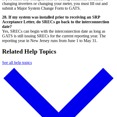
changing inverters or changing your meter, you must fill out and
submit a Major System Change Form to GATS.​​​​‌ ‍ ​‍​‍‌‍ ‌ ​‍‌‍‍‌‌‍‌ ‌‍‍‌‌‍ ‍​‍​‍​ ‍‍​‍​‍‌ ​ ‌‍​‌‌‍ ‍‌‍‍‌‌ ‌​‌ ‍‌​‍ ‍‌‍‍‌‌‍ ​‍​‍​‍ ​​‍​‍‌‍‍​‌ ​‍‌‍‌‌‌‍‌‍​‍​‍​ ‍‍​‍​‍‌‍‍​‌ ‌​‌ ‌​‌ ​​​ ‍‍​‍ ​‍ ‌‍ ​‌‍ ‌‍​ ‌‍​‌‌‍ ​‌‍‍​‌‍ ‌ ​ ‌ ‌​​ ‍‍​ ​ ​ ​ ​ ​ ​ ​ ​‍ ‌‍‍‌‌‍ ‍‌ ‌​‌‍‌‌‌‍ ‍‌ ‌​​‍ ‌‍‌‌‌‍‌​‌‍‍‌‌ ‌​​‍ ‌‍ ‌‌‍ ‌‍‌​‌‍‌‌​ ‌‌ ​​‌ ​‍‌‍‌‌‌ ​ ‌‍‌‌‌‍ ‍‌ ‌​‌‍​‌‌ ‌​‌‍‍‌‌‍ ‌‍ ‍​ ‍ ‌‍‍‌‌‍‌​​ ‌​ ​​‌‍‌‍‌‍‌‌​ ​​​ ‌‌​ ​‌‌‍‌‍‌‍‌‌​‍ ‌​ ‌​​ ​‌​ ‍​‌‍‌​​‍ ‌​ ‌​‌‍‌​​ ‌‍​ ‍‌​‍ ‌‌‍​‌​ ​ ​ ‌​‌‍​ ​‍ ‌‌‍‌‌‌‍‌‍​ ‌‍​ ‌​​ ‍​‌‍​ ‌‍‌​​ ‌​​ ​‍​ ​‌‌‍​ ​ ‌‌​ ‍ ‌ ‌​‌ ‍‌‌ ​​‌‍‌‌​ ‌‌‍‍​‌‍‌‌‌‍ ​‌ ​​‌‌‌​‌‍ ‌ ​​‌‍‍‌‌‍​ ​ ‍ ‌ ​​‌‍​‌‌ ‌​‌‍‍​​ ‌‌‍​ ‌‍ ‌‍ ‍‌ ‌​‌‍‌‌‌‍ ‍‌ ‌​​‍‌‌​ ‌‌‌​​‍‌‌ ‌‍‍ ‌‍‌‌‌ ‍‌​‍‌‌​ ​ ‌​‌​​‍‌‌​ ​ ‌​‌​​‍‌‌​ ​‍​ ​‍​ ‍‌​ ​​​ ‍‌‌‍​‌​ ‍‌​ ​‍​ ​ ‌‍​‌​ ​‌‌‍‌‌​ ​‌​ ‌‌​‍‌‌​ ​‍​ ​‍​‍‌‌​ ‌‌‌​‌​​‍ ‍‌‍​ ‌‍‍​‌‍‍‌‌‍ ​‌‍‌​‌ ​‍‌‍‌‌‌‍ ‍​‍‌‌​ ‌‌‌​​‍‌‌ ‌‍‍ ‌‍‌‌‌ ‍‌​‍‌‌​ ​ ‌​‌​​‍‌‌​ ​ ‌​‌​​‍‌‌​ ​‍​ ​‍​ ‍​​ ​ ‌‍‌​‌‍‌‍​ ‌ ​ ‌​​ ​‍​ ​‍​ ‍​‌‍‌​‌‍​‌​ ‌ ​‍‌‌​ ​‍​ ​‍​‍‌‌​ ‌‌‌​‌​​‍ ‍‌ ‌​‌‍‌‌‌ ‍​‌ ‌​​ ‌‍​‍‌‍​‌‌ ​ ‌‍‌‌‌‌‌‌‌ ​‍‌‍ ​​ ‌‌‍‍​‌ ‌​‌ ‌​‌ ​​​‍‌‌​ ​ ‌​​‌​‍‌‌​ ​‍‌​‌‍​‍‌‌​ ​‍‌​‌‍‌‍ ​‌‍ ‌‍​ ‌‍​‌‌‍ ​‌‍‍​‌‍ ‌ ​ ‌ ‌​​‍‌‌​ ​ ‌​​‌​ ​ ​ ​ ​ ​ ​ ​ ​‍‌‍‌‍‍‌‌‍‌​​ ‌​ ​​‌‍‌‍‌‍‌‌​ ​​​ ‌‌​ ​‌‌‍‌‍‌‍‌‌​‍ ‌​ ‌​​ ​‌​ ‍​‌‍‌​​‍ ‌​ ‌​‌‍‌​​ ‌‍​ ‍‌​‍ ‌‌‍​‌​ ​ ​ ‌​‌‍​ ​‍ ‌‌‍‌‌‌‍‌‍​ ‌‍​ ‌​​ ‍​‌‍​ ‌‍‌​​ ‌​​ ​‍​ ​‌‌‍​ ​ ‌‌​‍‌‍‌ ‌​‌ ‍‌‌ ​​‌‍‌‌​ ‌‌‍‍​‌‍‌‌‌‍ ​‌ ​​‌‌‌​‌‍ ‌ ​​‌‍‍‌‌‍​ ​‍‌‍‌ ​​‌‍​‌‌ ‌​‌‍‍​​ ‌‌‍​ ‌‍ ‌‍ ‍‌ ‌​‌‍‌‌‌‍ ‍‌ ‌​​‍‌‌​ ‌‌‌​​‍‌‌ ‌‍‍ ‌‍‌‌‌ ‍‌​‍‌‌​ ​ ‌​‌​​‍‌‌​ ​ ‌​‌​​‍‌‌​ ​‍​ ​‍​ ‍‌​ ​​​ ‍‌‌‍​‌​ ‍‌​ ​‍​ ​ ‌‍​‌​ ​‌‌‍‌‌​ ​‌​ ‌‌​‍‌‌​ ​‍​ ​‍​‍‌‌​ ‌‌‌​‌​​‍ ‍‌‍​ ‌‍‍​‌‍‍‌‌‍ ​‌‍‌​‌ ​‍‌‍‌‌‌‍ ‍​‍‌‌​ ‌‌‌​​‍‌‌ ‌‍‍ ‌‍‌‌‌ ‍‌​‍‌‌​ ​ ‌​‌​​‍‌‌​ ​ ‌​‌​​‍‌‌​ ​‍​ ​‍​ ‍​​ ​ ‌‍‌​‌‍‌‍​ ‌ ​ ‌​​ ​‍​ ​‍​ ‍​‌‍‌​‌‍​‌​ ‌ ​‍‌‌​ ​‍​ ​‍​‍‌‌​ ‌‌‌​‌​​‍ ‍‌ ‌​‌‍‌‌‌ ‍​‌ ‌​​‍‌‍‌ ​​‌‍‌‌‌ ​‍‌ ​ ‌ ​​‌‍‌‌‌‍​ ‌ ‌​‌‍‍‌‌ ‌‍‌‍‌‌​ ‌‌ ​​‌ ‌‌‌‍​‍‌‍ ​‌‍‍‌‌ ​ ‌‍‍​‌‍‌‌‌‍‌​​‍​‍‌ ‌
28. If my system was installed prior to receiving an SRP
Acceptance Letter, do SRECs go back to the interconnection
date?​​​​‌ ‍ ​‍​‍‌‍ ‌ ​‍‌‍‍‌‌‍‌ ‌‍‍‌‌‍ ‍​‍​‍​ ‍‍​‍​‍‌ ​ ‌‍​‌‌‍ ‍‌‍‍‌‌ ‌​‌ ‍‌​‍ ‍‌‍‍‌‌‍ ​‍​‍​‍ ​​‍​‍‌‍‍​‌ ​‍‌‍‌‌‌‍‌‍​‍​‍​ ‍‍​‍​‍‌‍‍​‌ ‌​‌ ‌​‌ ​​​ ‍‍​‍ ​‍ ‌‍ ​‌‍ ‌‍​ ‌‍​‌‌‍ ​‌‍‍​‌‍ ‌ ​ ‌ ‌​​ ‍‍​ ​ ​ ​ ​ ​ ​ ​ ​‍ ‌‍‍‌‌‍ ‍‌ ‌​‌‍‌‌‌‍ ‍‌ ‌​​‍ ‌‍‌‌‌‍‌​‌‍‍‌‌ ‌​​‍ ‌‍ ‌‌‍ ‌‍‌​‌‍‌‌​ ‌‌ ​​‌ ​‍‌‍‌‌‌ ​ ‌‍‌‌‌‍ ‍‌ ‌​‌‍​‌‌ ‌​‌‍‍‌‌‍ ‌‍ ‍​ ‍ ‌‍‍‌‌‍‌​​ ‌​ ​​‌‍‌‍‌‍‌‌​ ​​​ ‌‌​ ​‌‌‍‌‍‌‍‌‌​‍ ‌​ ‌​​ ​‌​ ‍​‌‍‌​​‍ ‌​ ‌​‌‍‌​​ ‌‍​ ‍‌​‍ ‌‌‍​‌​ ​ ​ ‌​‌‍​ ​‍ ‌‌‍‌‌‌‍‌‍​ ‌‍​ ‌​​ ‍​‌‍​ ‌‍‌​​ ‌​​ ​‍​ ​‌‌‍​ ​ ‌‌​ ‍ ‌ ‌​‌ ‍‌‌ ​​‌‍‌‌​ ‌‌‍‍​‌‍‌‌‌‍ ​‌ ​​‌‌‌​‌‍ ‌ ​​‌‍‍‌‌‍​ ​ ‍ ‌ ​​‌‍​‌‌ ‌​‌‍‍​​ ‌‌‍​ ‌‍ ‌‍ ‍‌ ‌​‌‍‌‌‌‍ ‍‌ ‌​​‍‌‌​ ‌‌‌​​‍‌‌ ‌‍‍ ‌‍‌‌‌ ‍‌​‍‌‌​ ​ ‌​‌​​‍‌‌​ ​ ‌​‌​​‍‌‌​ ​‍​ ​‍​ ​ ‌‍​ ​ ‌‍‌‍‌​​ ‌ ​ ​ ​ ​​‌‍​‍‌‍‌​‌‍​ ‌‍‌‌​ ‌ ​‍‌‌​ ​‍​ ​‍​‍‌‌​ ‌‌‌​‌​​‍ ‍‌‍​ ‌‍‍​‌‍‍‌‌‍ ​‌‍‌​‌ ​‍‌‍‌‌‌‍ ‍​‍‌‌​ ‌‌‌​​‍‌‌ ‌‍‍ ‌‍‌‌‌ ‍‌​‍‌‌​ ​ ‌​‌​​‍‌‌​ ​ ‌​‌​​‍‌‌​ ​‍​ ​‍‌‍‌‌​ ‌‌​ ​​​ ‍​‌‍​‍‌‍‌​‌‍​‌‌‍​‍‌‍​‌‌‍‌‍​ ‍‌​ ‌‍​‍‌‌​ ​‍​ ​‍​‍‌‌​ ‌‌‌​‌​​‍ ‍‌ ‌​‌‍‌‌‌ ‍​‌ ‌​​ ‌‍​‍‌‍​‌‌ ​ ‌‍‌‌‌‌‌‌‌ ​‍‌‍ ​​ ‌‌‍‍​‌ ‌​‌ ‌​‌ ​​​‍‌‌​ ​ ‌​​‌​‍‌‌​ ​‍‌​‌‍​‍‌‌​ ​‍‌​‌‍‌‍ ​‌‍ ‌‍​ ‌‍​‌‌‍ ​‌‍‍​‌‍ ‌ ​ ‌ ‌​​‍‌‌​ ​ ‌​​‌​ ​ ​ ​ ​ ​ ​ ​ ​‍‌‍‌‍‍‌‌‍‌​​ ‌​ ​​‌‍‌‍‌‍‌‌​ ​​​ ‌‌​ ​‌‌‍‌‍‌‍‌‌​‍ ‌​ ‌​​ ​‌​ ‍​‌‍‌​​‍ ‌​ ‌​‌‍‌​​ ‌‍​ ‍‌​‍ ‌‌‍​‌​ ​ ​ ‌​‌‍​ ​‍ ‌‌‍‌‌‌‍‌‍​ ‌‍​ ‌​​ ‍​‌‍​ ‌‍‌​​ ‌​​ ​‍​ ​‌‌‍​ ​ ‌‌​‍‌‍‌ ‌​‌ ‍‌‌ ​​‌‍‌‌​ ‌‌‍‍​‌‍‌‌‌‍ ​‌ ​​‌‌‌​‌‍ ‌ ​​‌‍‍‌‌‍​ ​‍‌‍‌ ​​‌‍​‌‌ ‌​‌‍‍​​ ‌‌‍​ ‌‍ ‌‍ ‍‌ ‌​‌‍‌‌‌‍ ‍‌ ‌​​‍‌‌​ ‌‌‌​​‍‌‌ ‌‍‍ ‌‍‌‌‌ ‍‌​‍‌‌​ ​ ‌​‌​​‍‌‌​ ​ ‌​‌​​‍‌‌​ ​‍​ ​‍​ ​ ‌‍​ ​ ‌‍‌‍‌​​ ‌ ​ ​ ​ ​​‌‍​‍‌‍‌​‌‍​ ‌‍‌‌​ ‌ ​‍‌‌​ ​‍​ ​‍​‍‌‌​ ‌‌‌​‌​​‍ ‍‌‍​ ‌‍‍​‌‍‍‌‌‍ ​‌‍‌​‌ ​‍‌‍‌‌‌‍ ‍​‍‌‌​ ‌‌‌​​‍‌‌ ‌‍‍ ‌‍‌‌‌ ‍‌​‍‌‌​ ​ ‌​‌​​‍‌‌​ ​ ‌​‌​​‍‌‌​ ​‍​ ​‍‌‍‌‌​ ‌‌​ ​​​ ‍​‌‍​‍‌‍‌​‌‍​‌‌‍​‍‌‍​‌‌‍‌‍​ ‍‌​ ‌‍​‍‌‌​ ​‍​ ​‍​‍‌‌​ ‌‌‌​‌​​‍ ‍‌ ‌​‌‍‌‌‌ ‍​‌ ‌​​‍‌‍‌ ​​‌‍‌‌‌ ​‍‌ ​ ‌ ​​‌‍‌‌‌‍​ ‌ ‌​‌‍‍‌‌ ‌‍‌‍‌‌​ ‌‌ ​​‌ ‌‌‌‍​‍‌‍ ​‌‍‍‌‌ ​ ‌‍‍​‌‍‌‌‌‍‌​​‍​‍‌ ‌
Yes, SRECs can begin with the interconnection date as long as
GATS is still issuing SRECs for the current reporting year. The
reporting year in New Jersey runs from June 1 to May 31.​​​​‌ ‍ ​‍​‍‌‍ ‌ ​‍‌‍‍‌‌‍‌ ‌‍‍‌‌‍ ‍​‍​‍​ ‍‍​‍​‍‌ ​ ‌‍​‌‌‍ ‍‌‍‍‌‌ ‌​‌ ‍‌​‍ ‍‌‍‍‌‌‍ ​‍​‍​‍ ​​‍​‍‌‍‍​‌ ​‍‌‍‌‌‌‍‌‍​‍​‍​ ‍‍​‍​‍‌‍‍​‌ ‌​‌ ‌​‌ ​​​ ‍‍​‍ ​‍ ‌‍ ​‌‍ ‌‍​ ‌‍​‌‌‍ ​‌‍‍​‌‍ ‌ ​ ‌ ‌​​ ‍‍​ ​ ​ ​ ​ ​ ​ ​ ​‍ ‌‍‍‌‌‍ ‍‌ ‌​‌‍‌‌‌‍ ‍‌ ‌​​‍ ‌‍‌‌‌‍‌​‌‍‍‌‌ ‌​​‍ ‌‍ ‌‌‍ ‌‍‌​‌‍‌‌​ ‌‌ ​​‌ ​‍‌‍‌‌‌ ​ ‌‍‌‌‌‍ ‍‌ ‌​‌‍​‌‌ ‌​‌‍‍‌‌‍ ‌‍ ‍​ ‍ ‌‍‍‌‌‍‌​​ ‌​ ​​‌‍‌‍‌‍‌‌​ ​​​ ‌‌​ ​‌‌‍‌‍‌‍‌‌​‍ ‌​ ‌​​ ​‌​ ‍​‌‍‌​​‍ ‌​ ‌​‌‍‌​​ ‌‍​ ‍‌​‍ ‌‌‍​‌​ ​ ​ ‌​‌‍​ ​‍ ‌‌‍‌‌‌‍‌‍​ ‌‍​ ‌​​ ‍​‌‍​ ‌‍‌​​ ‌​​ ​‍​ ​‌‌‍​ ​ ‌‌​ ‍ ‌ ‌​‌ ‍‌‌ ​​‌‍‌‌​ ‌‌‍‍​‌‍‌‌‌‍ ​‌ ​​‌‌‌​‌‍ ‌ ​​‌‍‍‌‌‍​ ​ ‍ ‌ ​​‌‍​‌‌ ‌​‌‍‍​​ ‌‌‍​ ‌‍ ‌‍ ‍‌ ‌​‌‍‌‌‌‍ ‍‌ ‌​​‍‌‌​ ‌‌‌​​‍‌‌ ‌‍‍ ‌‍‌‌‌ ‍‌​‍‌‌​ ​ ‌​‌​​‍‌‌​ ​ ‌​‌​​‍‌‌​ ​‍​ ​‍​ ​ ‌‍​ ​ ‌‍‌‍‌​​ ‌ ​ ​ ​ ​​‌‍​‍‌‍‌​‌‍​ ‌‍‌‌​ ‌ ​‍‌‌​ ​‍​ ​‍​‍‌‌​ ‌‌‌​‌​​‍ ‍‌‍​ ‌‍‍​‌‍‍‌‌‍ ​‌‍‌​‌ ​‍‌‍‌‌‌‍ ‍​‍‌‌​ ‌‌‌​​‍‌‌ ‌‍‍ ‌‍‌‌‌ ‍‌​‍‌‌​ ​ ‌​‌​​‍‌‌​ ​ ‌​‌​​‍‌‌​ ​‍​ ​‍​ ‍​‌‍​‍​ ‍‌‌‍‌‌‌‍​ ​ ​‍​ ‌‍​ ​‌​ ​​​ ‍‌​ ​‍​ ​‍​‍‌‌​ ​‍​ ​‍​‍‌‌​ ‌‌‌​‌​​‍ ‍‌ ‌​‌‍‌‌‌ ‍​‌ ‌​​ ‌‍​‍‌‍​‌‌ ​ ‌‍‌‌‌‌‌‌‌ ​‍‌‍ ​​ ‌‌‍‍​‌ ‌​‌ ‌​‌ ​​​‍‌‌​ ​ ‌​​‌​‍‌‌​ ​‍‌​‌‍​‍‌‌​ ​‍‌​‌‍‌‍ ​‌‍ ‌‍​ ‌‍​‌‌‍ ​‌‍‍​‌‍ ‌ ​ ‌ ‌​​‍‌‌​ ​ ‌​​‌​ ​ ​ ​ ​ ​ ​ ​ ​‍‌‍‌‍‍‌‌‍‌​​ ‌​ ​​‌‍‌‍‌‍‌‌​ ​​​ ‌‌​ ​‌‌‍‌‍‌‍‌‌​‍ ‌​ ‌​​ ​‌​ ‍​‌‍‌​​‍ ‌​ ‌​‌‍‌​​ ‌‍​ ‍‌​‍ ‌‌‍​‌​ ​ ​ ‌​‌‍​ ​‍ ‌‌‍‌‌‌‍‌‍​ ‌‍​ ‌​​ ‍​‌‍​ ‌‍‌​​ ‌​​ ​‍​ ​‌‌‍​ ​ ‌‌​‍‌‍‌ ‌​‌ ‍‌‌ ​​‌‍‌‌​ ‌‌‍‍​‌‍‌‌‌‍ ​‌ ​​‌‌‌​‌‍ ‌ ​​‌‍‍‌‌‍​ ​‍‌‍‌ ​​‌‍​‌‌ ‌​‌‍‍​​ ‌‌‍​ ‌‍ ‌‍ ‍‌ ‌​‌‍‌‌‌‍ ‍‌ ‌​​‍‌‌​ ‌‌‌​​‍‌‌ ‌‍‍ ‌‍‌‌‌ ‍‌​‍‌‌​ ​ ‌​‌​​‍‌‌​ ​ ‌​‌​​‍‌‌​ ​‍​ ​‍​ ​ ‌‍​ ​ ‌‍‌‍‌​​ ‌ ​ ​ ​ ​​‌‍​‍‌‍‌​‌‍​ ‌‍‌‌​ ‌ ​‍‌‌​ ​‍​ ​‍​‍‌‌​ ‌‌‌​‌​​‍ ‍‌‍​ ‌‍‍​‌‍‍‌‌‍ ​‌‍‌​‌ ​‍‌‍‌‌‌‍ ‍​‍‌‌​ ‌‌‌​​‍‌‌ ‌‍‍ ‌‍‌‌‌ ‍‌​‍‌‌​ ​ ‌​‌​​‍‌‌​ ​ ‌​‌​​‍‌‌​ ​‍​ ​‍​ ‍​‌‍​‍​ ‍‌‌‍‌‌‌‍​ ​ ​‍​ ‌‍​ ​‌​ ​​​ ‍‌​ ​‍​ ​‍​‍‌‌​ ​‍​ ​‍​‍‌‌​ ‌‌‌​‌​​‍ ‍‌ ‌​‌‍‌‌‌ ‍​‌ ‌​​‍‌‍‌ ​​‌‍‌‌‌ ​‍‌ ​ ‌ ​​‌‍‌‌‌‍​ ‌ ‌​‌‍‍‌‌ ‌‍‌‍‌‌​ ‌‌ ​​‌ ‌‌‌‍​‍‌‍ ​‌‍‍‌‌ ​ ‌‍‍​‌‍‌‌‌‍‌​​‍​‍‌ ‌
Related Help Topics
See all help topics