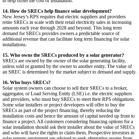
to help offset the cost of installation. ​​​​‌ ‍ ​‍​‍‌‍ ‌ ​‍‌‍‍‌‌‍‌ ‌‍‍‌‌‍ ‍​‍​‍​ ‍‍​‍​‍‌ ​ ‌‍​‌‌‍ ‍‌‍‍‌‌ ‌​‌ ‍‌​‍ ‍‌‍‍‌‌‍ ​‍​‍​‍ ​​‍​‍‌‍‍​‌ ​‍‌‍‌‌‌‍‌‍​‍​‍​ ‍‍​‍​‍‌‍‍​‌ ‌​‌ ‌​‌ ​​​ ‍‍​‍ ​‍ ‌‍ ​‌‍ ‌‍​ ‌‍​‌‌‍ ​‌‍‍​‌‍ ‌ ​ ‌ ‌​​ ‍‍​ ​ ​ ​ ​ ​ ​ ​ ​‍ ‌‍‍‌‌‍ ‍‌ ‌​‌‍‌‌‌‍ ‍‌ ‌​​‍ ‌‍‌‌‌‍‌​‌‍‍‌‌ ‌​​‍ ‌‍ ‌‌‍ ‌‍‌​‌‍‌‌​ ‌‌ ​​‌ ​‍‌‍‌‌‌ ​ ‌‍‌‌‌‍ ‍‌ ‌​‌‍​‌‌ ‌​‌‍‍‌‌‍ ‌‍ ‍​ ‍ ‌‍‍‌‌‍‌​​ ‌​ ​​‌‍‌‍‌‍‌‌​ ​​​ ‌‌​ ​‌‌‍‌‍‌‍‌‌​‍ ‌​ ‌​​ ​‌​ ‍​‌‍‌​​‍ ‌​ ‌​‌‍‌​​ ‌‍​ ‍‌​‍ ‌‌‍​‌​ ​ ​ ‌​‌‍​ ​‍ ‌‌‍‌‌‌‍‌‍​ ‌‍​ ‌​​ ‍​‌‍​ ‌‍‌​​ ‌​​ ​‍​ ​‌‌‍​ ​ ‌‌​ ‍ ‌ ‌​‌ ‍‌‌ ​​‌‍‌‌​ ‌‌‍‍​‌‍‌‌‌‍ ​‌ ​​‌‌‌​‌‍ ‌ ​​‌‍‍‌‌‍​ ​ ‍ ‌ ​​‌‍​‌‌ ‌​‌‍‍​​ ‌‌‍​ ‌‍ ‌‍ ‍‌ ‌​‌‍‌‌‌‍ ‍‌ ‌​​‍‌‌​ ‌‌‌​​‍‌‌ ‌‍‍ ‌‍‌‌‌ ‍‌​‍‌‌​ ​ ‌​‌​​‍‌‌​ ​ ‌​‌​​‍‌‌​ ​‍​ ​‍​ ​‌​ ​‍‌‍‌‌‌‍​‍‌‍‌‌‌‍​ ​ ​​​ ‍‌‌‍​‌‌‍​ ​ ‌​‌‍​‍​‍‌‌​ ​‍​ ​‍​‍‌‌​ ‌‌‌​‌​​‍ ‍‌‍​ ‌‍‍​‌‍‍‌‌‍ ​‌‍‌​‌ ​‍‌‍‌‌‌‍ ‍​‍‌‌​ ‌‌‌​​‍‌‌ ‌‍‍ ‌‍‌‌‌ ‍‌​‍‌‌​ ​ ‌​‌​​‍‌‌​ ​ ‌​‌​​‍‌‌​ ​‍​ ​‍​ ‍​‌‍‌‌‌‍​‍​ ‌​​ ​​​ ‌‍​ ​ ‌‍‌​​ ‌‌‌‍​‍​ ‍‌​ ​‍​‍‌‌​ ​‍​ ​‍​‍‌‌​ ‌‌‌​‌​​‍ ‍‌ ‌​‌‍‌‌‌ ‍​‌ ‌​​ ‌‍​‍‌‍​‌‌ ​ ‌‍‌‌‌‌‌‌‌ ​‍‌‍ ​​ ‌‌‍‍​‌ ‌​‌ ‌​‌ ​​​‍‌‌​ ​ ‌​​‌​‍‌‌​ ​‍‌​‌‍​‍‌‌​ ​‍‌​‌‍‌‍ ​‌‍ ‌‍​ ‌‍​‌‌‍ ​‌‍‍​‌‍ ‌ ​ ‌ ‌​​‍‌‌​ ​ ‌​​‌​ ​ ​ ​ ​ ​ ​ ​ ​‍‌‍‌‍‍‌‌‍‌​​ ‌​ ​​‌‍‌‍‌‍‌‌​ ​​​ ‌‌​ ​‌‌‍‌‍‌‍‌‌​‍ ‌​ ‌​​ ​‌​ ‍​‌‍‌​​‍ ‌​ ‌​‌‍‌​​ ‌‍​ ‍‌​‍ ‌‌‍​‌​ ​ ​ ‌​‌‍​ ​‍ ‌‌‍‌‌‌‍‌‍​ ‌‍​ ‌​​ ‍​‌‍​ ‌‍‌​​ ‌​​ ​‍​ ​‌‌‍​ ​ ‌‌​‍‌‍‌ ‌​‌ ‍‌‌ ​​‌‍‌‌​ ‌‌‍‍​‌‍‌‌‌‍ ​‌ ​​‌‌‌​‌‍ ‌ ​​‌‍‍‌‌‍​ ​‍‌‍‌ ​​‌‍​‌‌ ‌​‌‍‍​​ ‌‌‍​ ‌‍ ‌‍ ‍‌ ‌​‌‍‌‌‌‍ ‍‌ ‌​​‍‌‌​ ‌‌‌​​‍‌‌ ‌‍‍ ‌‍‌‌‌ ‍‌​‍‌‌​ ​ ‌​‌​​‍‌‌​ ​ ‌​‌​​‍‌‌​ ​‍​ ​‍​ ​‌​ ​‍‌‍‌‌‌‍​‍‌‍‌‌‌‍​ ​ ​​​ ‍‌‌‍​‌‌‍​ ​ ‌​‌‍​‍​‍‌‌​ ​‍​ ​‍​‍‌‌​ ‌‌‌​‌​​‍ ‍‌‍​ ‌‍‍​‌‍‍‌‌‍ ​‌‍‌​‌ ​‍‌‍‌‌‌‍ ‍​‍‌‌​ ‌‌‌​​‍‌‌ ‌‍‍ ‌‍‌‌‌ ‍‌​‍‌‌​ ​ ‌​‌​​‍‌‌​ ​ ‌​‌​​‍‌‌​ ​‍​ ​‍​ ‍​‌‍‌‌‌‍​‍​ ‌​​ ​​​ ‌‍​ ​ ‌‍‌​​ ‌‌‌‍​‍​ ‍‌​ ​‍​‍‌‌​ ​‍​ ​‍​‍‌‌​ ‌‌‌​‌​​‍ ‍‌ ‌​‌‍‌‌‌ ‍​‌ ‌​​‍‌‍‌ ​​‌‍‌‌‌ ​‍‌ ​ ‌ ​​‌‍‌‌‌‍​ ‌ ‌​‌‍‍‌‌ ‌‍‌‍‌‌​ ‌‌ ​​‌ ‌‌‌‍​‍‌‍ ​‌‍‍‌‌ ​ ‌‍‍​‌‍‌‌‌‍‌​​‍​‍‌ ‌
14. How do SRECs help finance solar development?​​​​‌ ‍ ​‍​‍‌‍ ‌ ​‍‌‍‍‌‌‍‌ ‌‍‍‌‌‍ ‍​‍​‍​ ‍‍​‍​‍‌ ​ ‌‍​‌‌‍ ‍‌‍‍‌‌ ‌​‌ ‍‌​‍ ‍‌‍‍‌‌‍ ​‍​‍​‍ ​​‍​‍‌‍‍​‌ ​‍‌‍‌‌‌‍‌‍​‍​‍​ ‍‍​‍​‍‌‍‍​‌ ‌​‌ ‌​‌ ​​​ ‍‍​‍ ​‍ ‌‍ ​‌‍ ‌‍​ ‌‍​‌‌‍ ​‌‍‍​‌‍ ‌ ​ ‌ ‌​​ ‍‍​ ​ ​ ​ ​ ​ ​ ​ ​‍ ‌‍‍‌‌‍ ‍‌ ‌​‌‍‌‌‌‍ ‍‌ ‌​​‍ ‌‍‌‌‌‍‌​‌‍‍‌‌ ‌​​‍ ‌‍ ‌‌‍ ‌‍‌​‌‍‌‌​ ‌‌ ​​‌ ​‍‌‍‌‌‌ ​ ‌‍‌‌‌‍ ‍‌ ‌​‌‍​‌‌ ‌​‌‍‍‌‌‍ ‌‍ ‍​ ‍ ‌‍‍‌‌‍‌​​ ‌​ ​​‌‍‌‍‌‍‌‌​ ​​​ ‌‌​ ​‌‌‍‌‍‌‍‌‌​‍ ‌​ ‌​​ ​‌​ ‍​‌‍‌​​‍ ‌​ ‌​‌‍‌​​ ‌‍​ ‍‌​‍ ‌‌‍​‌​ ​ ​ ‌​‌‍​ ​‍ ‌‌‍‌‌‌‍‌‍​ ‌‍​ ‌​​ ‍​‌‍​ ‌‍‌​​ ‌​​ ​‍​ ​‌‌‍​ ​ ‌‌​ ‍ ‌ ‌​‌ ‍‌‌ ​​‌‍‌‌​ ‌‌‍‍​‌‍‌‌‌‍ ​‌ ​​‌‌‌​‌‍ ‌ ​​‌‍‍‌‌‍​ ​ ‍ ‌ ​​‌‍​‌‌ ‌​‌‍‍​​ ‌‌‍​ ‌‍ ‌‍ ‍‌ ‌​‌‍‌‌‌‍ ‍‌ ‌​​‍‌‌​ ‌‌‌​​‍‌‌ ‌‍‍ ‌‍‌‌‌ ‍‌​‍‌‌​ ​ ‌​‌​​‍‌‌​ ​ ‌​‌​​‍‌‌​ ​‍​ ​‍​ ‍‌​ ‌‍​ ‌​‌‍‌​​ ‌‍​ ​ ​ ‍‌​ ​‍​ ‌‌‌‍​ ‌‍​ ​ ​‍​‍‌‌​ ​‍​ ​‍​‍‌‌​ ‌‌‌​‌​​‍ ‍‌‍​ ‌‍‍​‌‍‍‌‌‍ ​‌‍‌​‌ ​‍‌‍‌‌‌‍ ‍​‍‌‌​ ‌‌‌​​‍‌‌ ‌‍‍ ‌‍‌‌‌ ‍‌​‍‌‌​ ​ ‌​‌​​‍‌‌​ ​ ‌​‌​​‍‌‌​ ​‍​ ​‍‌‍​‌‌‍​ ​ ​​​ ​​‌‍​ ​ ​​​ ​​​ ​‌​ ‌‌​ ‌​‌‍​ ​ ​​​‍‌‌​ ​‍​ ​‍​‍‌‌​ ‌‌‌​‌​​‍ ‍‌ ‌​‌‍‌‌‌ ‍​‌ ‌​​ ‌‍​‍‌‍​‌‌ ​ ‌‍‌‌‌‌‌‌‌ ​‍‌‍ ​​ ‌‌‍‍​‌ ‌​‌ ‌​‌ ​​​‍‌‌​ ​ ‌​​‌​‍‌‌​ ​‍‌​‌‍​‍‌‌​ ​‍‌​‌‍‌‍ ​‌‍ ‌‍​ ‌‍​‌‌‍ ​‌‍‍​‌‍ ‌ ​ ‌ ‌​​‍‌‌​ ​ ‌​​‌​ ​ ​ ​ ​ ​ ​ ​ ​‍‌‍‌‍‍‌‌‍‌​​ ‌​ ​​‌‍‌‍‌‍‌‌​ ​​​ ‌‌​ ​‌‌‍‌‍‌‍‌‌​‍ ‌​ ‌​​ ​‌​ ‍​‌‍‌​​‍ ‌​ ‌​‌‍‌​​ ‌‍​ ‍‌​‍ ‌‌‍​‌​ ​ ​ ‌​‌‍​ ​‍ ‌‌‍‌‌‌‍‌‍​ ‌‍​ ‌​​ ‍​‌‍​ ‌‍‌​​ ‌​​ ​‍​ ​‌‌‍​ ​ ‌‌​‍‌‍‌ ‌​‌ ‍‌‌ ​​‌‍‌‌​ ‌‌‍‍​‌‍‌‌‌‍ ​‌ ​​‌‌‌​‌‍ ‌ ​​‌‍‍‌‌‍​ ​‍‌‍‌ ​​‌‍​‌‌ ‌​‌‍‍​​ ‌‌‍​ ‌‍ ‌‍ ‍‌ ‌​‌‍‌‌‌‍ ‍‌ ‌​​‍‌‌​ ‌‌‌​​‍‌‌ ‌‍‍ ‌‍‌‌‌ ‍‌​‍‌‌​ ​ ‌​‌​​‍‌‌​ ​ ‌​‌​​‍‌‌​ ​‍​ ​‍​ ‍‌​ ‌‍​ ‌​‌‍‌​​ ‌‍​ ​ ​ ‍‌​ ​‍​ ‌‌‌‍​ ‌‍​ ​ ​‍​‍‌‌​ ​‍​ ​‍​‍‌‌​ ‌‌‌​‌​​‍ ‍‌‍​ ‌‍‍​‌‍‍‌‌‍ ​‌‍‌​‌ ​‍‌‍‌‌‌‍ ‍​‍‌‌​ ‌‌‌​​‍‌‌ ‌‍‍ ‌‍‌‌‌ ‍‌​‍‌‌​ ​ ‌​‌​​‍‌‌​ ​ ‌​‌​​‍‌‌​ ​‍​ ​‍‌‍​‌‌‍​ ​ ​​​ ​​‌‍​ ​ ​​​ ​​​ ​‌​ ‌‌​ ‌​‌‍​ ​ ​​​‍‌‌​ ​‍​ ​‍​‍‌‌​ ‌‌‌​‌​​‍ ‍‌ ‌​‌‍‌‌‌ ‍​‌ ‌​​‍‌‍‌ ​​‌‍‌‌‌ ​‍‌ ​ ‌ ​​‌‍‌‌‌‍​ ‌ ‌​‌‍‍‌‌ ‌‍‌‍‌‌​ ‌‌ ​​‌ ‌‌‌‍​‍‌‍ ​‌‍‍‌‌ ​ ‌‍‍​‌‍‌‌‌‍‌​​‍​‍‌ ‌
New Jersey’s RPS requires that electric suppliers and providers
retire SRECs in scale with their retail electricity sales in increasing
amounts each year through 2028 and beyond. This long term
demand for SRECs provides owners a predictable source of
additional revenue that can facilitate long term financing for solar
installations.​​​​‌ ‍ ​‍​‍‌‍ ‌ ​‍‌‍‍‌‌‍‌ ‌‍‍‌‌‍ ‍​‍​‍​ ‍‍​‍​‍‌ ​ ‌‍​‌‌‍ ‍‌‍‍‌‌ ‌​‌ ‍‌​‍ ‍‌‍‍‌‌‍ ​‍​‍​‍ ​​‍​‍‌‍‍​‌ ​‍‌‍‌‌‌‍‌‍​‍​‍​ ‍‍​‍​‍‌‍‍​‌ ‌​‌ ‌​‌ ​​​ ‍‍​‍ ​‍ ‌‍ ​‌‍ ‌‍​ ‌‍​‌‌‍ ​‌‍‍​‌‍ ‌ ​ ‌ ‌​​ ‍‍​ ​ ​ ​ ​ ​ ​ ​ ​‍ ‌‍‍‌‌‍ ‍‌ ‌​‌‍‌‌‌‍ ‍‌ ‌​​‍ ‌‍‌‌‌‍‌​‌‍‍‌‌ ‌​​‍ ‌‍ ‌‌‍ ‌‍‌​‌‍‌‌​ ‌‌ ​​‌ ​‍‌‍‌‌‌ ​ ‌‍‌‌‌‍ ‍‌ ‌​‌‍​‌‌ ‌​‌‍‍‌‌‍ ‌‍ ‍​ ‍ ‌‍‍‌‌‍‌​​ ‌​ ​​‌‍‌‍‌‍‌‌​ ​​​ ‌‌​ ​‌‌‍‌‍‌‍‌‌​‍ ‌​ ‌​​ ​‌​ ‍​‌‍‌​​‍ ‌​ ‌​‌‍‌​​ ‌‍​ ‍‌​‍ ‌‌‍​‌​ ​ ​ ‌​‌‍​ ​‍ ‌‌‍‌‌‌‍‌‍​ ‌‍​ ‌​​ ‍​‌‍​ ‌‍‌​​ ‌​​ ​‍​ ​‌‌‍​ ​ ‌‌​ ‍ ‌ ‌​‌ ‍‌‌ ​​‌‍‌‌​ ‌‌‍‍​‌‍‌‌‌‍ ​‌ ​​‌‌‌​‌‍ ‌ ​​‌‍‍‌‌‍​ ​ ‍ ‌ ​​‌‍​‌‌ ‌​‌‍‍​​ ‌‌‍​ ‌‍ ‌‍ ‍‌ ‌​‌‍‌‌‌‍ ‍‌ ‌​​‍‌‌​ ‌‌‌​​‍‌‌ ‌‍‍ ‌‍‌‌‌ ‍‌​‍‌‌​ ​ ‌​‌​​‍‌‌​ ​ ‌​‌​​‍‌‌​ ​‍​ ​‍​ ‍‌​ ‌‍​ ‌​‌‍‌​​ ‌‍​ ​ ​ ‍‌​ ​‍​ ‌‌‌‍​ ‌‍​ ​ ​‍​‍‌‌​ ​‍​ ​‍​‍‌‌​ ‌‌‌​‌​​‍ ‍‌‍​ ‌‍‍​‌‍‍‌‌‍ ​‌‍‌​‌ ​‍‌‍‌‌‌‍ ‍​‍‌‌​ ‌‌‌​​‍‌‌ ‌‍‍ ‌‍‌‌‌ ‍‌​‍‌‌​ ​ ‌​‌​​‍‌‌​ ​ ‌​‌​​‍‌‌​ ​‍​ ​‍​ ‍‌​ ​ ​ ‌​​ ‌‌​ ​​​ ​‍​ ‌​‌‍​‍​ ‌‌‌‍​‌​ ‌ ​ ​ ​‍‌‌​ ​‍​ ​‍​‍‌‌​ ‌‌‌​‌​​‍ ‍‌ ‌​‌‍‌‌‌ ‍​‌ ‌​​ ‌‍​‍‌‍​‌‌ ​ ‌‍‌‌‌‌‌‌‌ ​‍‌‍ ​​ ‌‌‍‍​‌ ‌​‌ ‌​‌ ​​​‍‌‌​ ​ ‌​​‌​‍‌‌​ ​‍‌​‌‍​‍‌‌​ ​‍‌​‌‍‌‍ ​‌‍ ‌‍​ ‌‍​‌‌‍ ​‌‍‍​‌‍ ‌ ​ ‌ ‌​​‍‌‌​ ​ ‌​​‌​ ​ ​ ​ ​ ​ ​ ​ ​‍‌‍‌‍‍‌‌‍‌​​ ‌​ ​​‌‍‌‍‌‍‌‌​ ​​​ ‌‌​ ​‌‌‍‌‍‌‍‌‌​‍ ‌​ ‌​​ ​‌​ ‍​‌‍‌​​‍ ‌​ ‌​‌‍‌​​ ‌‍​ ‍‌​‍ ‌‌‍​‌​ ​ ​ ‌​‌‍​ ​‍ ‌‌‍‌‌‌‍‌‍​ ‌‍​ ‌​​ ‍​‌‍​ ‌‍‌​​ ‌​​ ​‍​ ​‌‌‍​ ​ ‌‌​‍‌‍‌ ‌​‌ ‍‌‌ ​​‌‍‌‌​ ‌‌‍‍​‌‍‌‌‌‍ ​‌ ​​‌‌‌​‌‍ ‌ ​​‌‍‍‌‌‍​ ​‍‌‍‌ ​​‌‍​‌‌ ‌​‌‍‍​​ ‌‌‍​ ‌‍ ‌‍ ‍‌ ‌​‌‍‌‌‌‍ ‍‌ ‌​​‍‌‌​ ‌‌‌​​‍‌‌ ‌‍‍ ‌‍‌‌‌ ‍‌​‍‌‌​ ​ ‌​‌​​‍‌‌​ ​ ‌​‌​​‍‌‌​ ​‍​ ​‍​ ‍‌​ ‌‍​ ‌​‌‍‌​​ ‌‍​ ​ ​ ‍‌​ ​‍​ ‌‌‌‍​ ‌‍​ ​ ​‍​‍‌‌​ ​‍​ ​‍​‍‌‌​ ‌‌‌​‌​​‍ ‍‌‍​ ‌‍‍​‌‍‍‌‌‍ ​‌‍‌​‌ ​‍‌‍‌‌‌‍ ‍​‍‌‌​ ‌‌‌​​‍‌‌ ‌‍‍ ‌‍‌‌‌ ‍‌​‍‌‌​ ​ ‌​‌​​‍‌‌​ ​ ‌​‌​​‍‌‌​ ​‍​ ​‍​ ‍‌​ ​ ​ ‌​​ ‌‌​ ​​​ ​‍​ ‌​‌‍​‍​ ‌‌‌‍​‌​ ‌ ​ ​ ​‍‌‌​ ​‍​ ​‍​‍‌‌​ ‌‌‌​‌​​‍ ‍‌ ‌​‌‍‌‌‌ ‍​‌ ‌​​‍‌‍‌ ​​‌‍‌‌‌ ​‍‌ ​ ‌ ​​‌‍‌‌‌‍​ ‌ ‌​‌‍‍‌‌ ‌‍‌‍‌‌​ ‌‌ ​​‌ ‌‌‌‍​‍‌‍ ​‌‍‍‌‌ ​ ‌‍‍​‌‍‌‌‌‍‌​​‍​‍‌ ‌
15. Who owns the SRECs produced by a solar generator?​​​​‌ ‍ ​‍​‍‌‍ ‌ ​‍‌‍‍‌‌‍‌ ‌‍‍‌‌‍ ‍​‍​‍​ ‍‍​‍​‍‌ ​ ‌‍​‌‌‍ ‍‌‍‍‌‌ ‌​‌ ‍‌​‍ ‍‌‍‍‌‌‍ ​‍​‍​‍ ​​‍​‍‌‍‍​‌ ​‍‌‍‌‌‌‍‌‍​‍​‍​ ‍‍​‍​‍‌‍‍​‌ ‌​‌ ‌​‌ ​​​ ‍‍​‍ ​‍ ‌‍ ​‌‍ ‌‍​ ‌‍​‌‌‍ ​‌‍‍​‌‍ ‌ ​ ‌ ‌​​ ‍‍​ ​ ​ ​ ​ ​ ​ ​ ​‍ ‌‍‍‌‌‍ ‍‌ ‌​‌‍‌‌‌‍ ‍‌ ‌​​‍ ‌‍‌‌‌‍‌​‌‍‍‌‌ ‌​​‍ ‌‍ ‌‌‍ ‌‍‌​‌‍‌‌​ ‌‌ ​​‌ ​‍‌‍‌‌‌ ​ ‌‍‌‌‌‍ ‍‌ ‌​‌‍​‌‌ ‌​‌‍‍‌‌‍ ‌‍ ‍​ ‍ ‌‍‍‌‌‍‌​​ ‌​ ​​‌‍‌‍‌‍‌‌​ ​​​ ‌‌​ ​‌‌‍‌‍‌‍‌‌​‍ ‌​ ‌​​ ​‌​ ‍​‌‍‌​​‍ ‌​ ‌​‌‍‌​​ ‌‍​ ‍‌​‍ ‌‌‍​‌​ ​ ​ ‌​‌‍​ ​‍ ‌‌‍‌‌‌‍‌‍​ ‌‍​ ‌​​ ‍​‌‍​ ‌‍‌​​ ‌​​ ​‍​ ​‌‌‍​ ​ ‌‌​ ‍ ‌ ‌​‌ ‍‌‌ ​​‌‍‌‌​ ‌‌‍‍​‌‍‌‌‌‍ ​‌ ​​‌‌‌​‌‍ ‌ ​​‌‍‍‌‌‍​ ​ ‍ ‌ ​​‌‍​‌‌ ‌​‌‍‍​​ ‌‌‍​ ‌‍ ‌‍ ‍‌ ‌​‌‍‌‌‌‍ ‍‌ ‌​​‍‌‌​ ‌‌‌​​‍‌‌ ‌‍‍ ‌‍‌‌‌ ‍‌​‍‌‌​ ​ ‌​‌​​‍‌‌​ ​ ‌​‌​​‍‌‌​ ​‍​ ​‍‌‍‌‌​ ​‌​ ‌ ​ ​‌​ ​‌‌‍​‌‌‍‌‍​ ​‌​ ​​‌‍‌​​ ​‌​ ‌‍​‍‌‌​ ​‍​ ​‍​‍‌‌​ ‌‌‌​‌​​‍ ‍‌‍​ ‌‍‍​‌‍‍‌‌‍ ​‌‍‌​‌ ​‍‌‍‌‌‌‍ ‍​‍‌‌​ ‌‌‌​​‍‌‌ ‌‍‍ ‌‍‌‌‌ ‍‌​‍‌‌​ ​ ‌​‌​​‍‌‌​ ​ ‌​‌​​‍‌‌​ ​‍​ ​‍​ ‌‌​ ‍​‌‍‌‌​ ‌‌​ ‍​‌‍​‍‌‍​ ​ ​ ​ ‍‌‌‍‌‍‌‍​‍‌‍‌‍​‍‌‌​ ​‍​ ​‍​‍‌‌​ ‌‌‌​‌​​‍ ‍‌ ‌​‌‍‌‌‌ ‍​‌ ‌​​ ‌‍​‍‌‍​‌‌ ​ ‌‍‌‌‌‌‌‌‌ ​‍‌‍ ​​ ‌‌‍‍​‌ ‌​‌ ‌​‌ ​​​‍‌‌​ ​ ‌​​‌​‍‌‌​ ​‍‌​‌‍​‍‌‌​ ​‍‌​‌‍‌‍ ​‌‍ ‌‍​ ‌‍​‌‌‍ ​‌‍‍​‌‍ ‌ ​ ‌ ‌​​‍‌‌​ ​ ‌​​‌​ ​ ​ ​ ​ ​ ​ ​ ​‍‌‍‌‍‍‌‌‍‌​​ ‌​ ​​‌‍‌‍‌‍‌‌​ ​​​ ‌‌​ ​‌‌‍‌‍‌‍‌‌​‍ ‌​ ‌​​ ​‌​ ‍​‌‍‌​​‍ ‌​ ‌​‌‍‌​​ ‌‍​ ‍‌​‍ ‌‌‍​‌​ ​ ​ ‌​‌‍​ ​‍ ‌‌‍‌‌‌‍‌‍​ ‌‍​ ‌​​ ‍​‌‍​ ‌‍‌​​ ‌​​ ​‍​ ​‌‌‍​ ​ ‌‌​‍‌‍‌ ‌​‌ ‍‌‌ ​​‌‍‌‌​ ‌‌‍‍​‌‍‌‌‌‍ ​‌ ​​‌‌‌​‌‍ ‌ ​​‌‍‍‌‌‍​ ​‍‌‍‌ ​​‌‍​‌‌ ‌​‌‍‍​​ ‌‌‍​ ‌‍ ‌‍ ‍‌ ‌​‌‍‌‌‌‍ ‍‌ ‌​​‍‌‌​ ‌‌‌​​‍‌‌ ‌‍‍ ‌‍‌‌‌ ‍‌​‍‌‌​ ​ ‌​‌​​‍‌‌​ ​ ‌​‌​​‍‌‌​ ​‍​ ​‍‌‍‌‌​ ​‌​ ‌ ​ ​‌​ ​‌‌‍​‌‌‍‌‍​ ​‌​ ​​‌‍‌​​ ​‌​ ‌‍​‍‌‌​ ​‍​ ​‍​‍‌‌​ ‌‌‌​‌​​‍ ‍‌‍​ ‌‍‍​‌‍‍‌‌‍ ​‌‍‌​‌ ​‍‌‍‌‌‌‍ ‍​‍‌‌​ ‌‌‌​​‍‌‌ ‌‍‍ ‌‍‌‌‌ ‍‌​‍‌‌​ ​ ‌​‌​​‍‌‌​ ​ ‌​‌​​‍‌‌​ ​‍​ ​‍​ ‌‌​ ‍​‌‍‌‌​ ‌‌​ ‍​‌‍​‍‌‍​ ​ ​ ​ ‍‌‌‍‌‍‌‍​‍‌‍‌‍​‍‌‌​ ​‍​ ​‍​‍‌‌​ ‌‌‌​‌​​‍ ‍‌ ‌​‌‍‌‌‌ ‍​‌ ‌​​‍‌‍‌ ​​‌‍‌‌‌ ​‍‌ ​ ‌ ​​‌‍‌‌‌‍​ ‌ ‌​‌‍‍‌‌ ‌‍‌‍‌‌​ ‌‌ ​​‌ ‌‌‌‍​‍‌‍ ​‌‍‍‌‌ ​ ‌‍‍​‌‍‌‌‌‍‌​​‍​‍‌ ‌
SRECs are owned by the owner of the solar generating facility,
unless sold or granted by the owner to another entity. The value of
an SREC is determined by the market subject to demand and supply.​​​​‌ ‍ ​‍​‍‌‍ ‌ ​‍‌‍‍‌‌‍‌ ‌‍‍‌‌‍ ‍​‍​‍​ ‍‍​‍​‍‌ ​ ‌‍​‌‌‍ ‍‌‍‍‌‌ ‌​‌ ‍‌​‍ ‍‌‍‍‌‌‍ ​‍​‍​‍ ​​‍​‍‌‍‍​‌ ​‍‌‍‌‌‌‍‌‍​‍​‍​ ‍‍​‍​‍‌‍‍​‌ ‌​‌ ‌​‌ ​​​ ‍‍​‍ ​‍ ‌‍ ​‌‍ ‌‍​ ‌‍​‌‌‍ ​‌‍‍​‌‍ ‌ ​ ‌ ‌​​ ‍‍​ ​ ​ ​ ​ ​ ​ ​ ​‍ ‌‍‍‌‌‍ ‍‌ ‌​‌‍‌‌‌‍ ‍‌ ‌​​‍ ‌‍‌‌‌‍‌​‌‍‍‌‌ ‌​​‍ ‌‍ ‌‌‍ ‌‍‌​‌‍‌‌​ ‌‌ ​​‌ ​‍‌‍‌‌‌ ​ ‌‍‌‌‌‍ ‍‌ ‌​‌‍​‌‌ ‌​‌‍‍‌‌‍ ‌‍ ‍​ ‍ ‌‍‍‌‌‍‌​​ ‌​ ​​‌‍‌‍‌‍‌‌​ ​​​ ‌‌​ ​‌‌‍‌‍‌‍‌‌​‍ ‌​ ‌​​ ​‌​ ‍​‌‍‌​​‍ ‌​ ‌​‌‍‌​​ ‌‍​ ‍‌​‍ ‌‌‍​‌​ ​ ​ ‌​‌‍​ ​‍ ‌‌‍‌‌‌‍‌‍​ ‌‍​ ‌​​ ‍​‌‍​ ‌‍‌​​ ‌​​ ​‍​ ​‌‌‍​ ​ ‌‌​ ‍ ‌ ‌​‌ ‍‌‌ ​​‌‍‌‌​ ‌‌‍‍​‌‍‌‌‌‍ ​‌ ​​‌‌‌​‌‍ ‌ ​​‌‍‍‌‌‍​ ​ ‍ ‌ ​​‌‍​‌‌ ‌​‌‍‍​​ ‌‌‍​ ‌‍ ‌‍ ‍‌ ‌​‌‍‌‌‌‍ ‍‌ ‌​​‍‌‌​ ‌‌‌​​‍‌‌ ‌‍‍ ‌‍‌‌‌ ‍‌​‍‌‌​ ​ ‌​‌​​‍‌‌​ ​ ‌​‌​​‍‌‌​ ​‍​ ​‍‌‍‌‌​ ​‌​ ‌ ​ ​‌​ ​‌‌‍​‌‌‍‌‍​ ​‌​ ​​‌‍‌​​ ​‌​ ‌‍​‍‌‌​ ​‍​ ​‍​‍‌‌​ ‌‌‌​‌​​‍ ‍‌‍​ ‌‍‍​‌‍‍‌‌‍ ​‌‍‌​‌ ​‍‌‍‌‌‌‍ ‍​‍‌‌​ ‌‌‌​​‍‌‌ ‌‍‍ ‌‍‌‌‌ ‍‌​‍‌‌​ ​ ‌​‌​​‍‌‌​ ​ ‌​‌​​‍‌‌​ ​‍​ ​‍‌‍‌​​ ‌​‌‍‌​‌‍​‌​ ‍‌‌‍​‌‌‍​‌‌‍​‌‌‍​‍​ ​‍‌‍​ ​ ‌‍​‍‌‌​ ​‍​ ​‍​‍‌‌​ ‌‌‌​‌​​‍ ‍‌ ‌​‌‍‌‌‌ ‍​‌ ‌​​ ‌‍​‍‌‍​‌‌ ​ ‌‍‌‌‌‌‌‌‌ ​‍‌‍ ​​ ‌‌‍‍​‌ ‌​‌ ‌​‌ ​​​‍‌‌​ ​ ‌​​‌​‍‌‌​ ​‍‌​‌‍​‍‌‌​ ​‍‌​‌‍‌‍ ​‌‍ ‌‍​ ‌‍​‌‌‍ ​‌‍‍​‌‍ ‌ ​ ‌ ‌​​‍‌‌​ ​ ‌​​‌​ ​ ​ ​ ​ ​ ​ ​ ​‍‌‍‌‍‍‌‌‍‌​​ ‌​ ​​‌‍‌‍‌‍‌‌​ ​​​ ‌‌​ ​‌‌‍‌‍‌‍‌‌​‍ ‌​ ‌​​ ​‌​ ‍​‌‍‌​​‍ ‌​ ‌​‌‍‌​​ ‌‍​ ‍‌​‍ ‌‌‍​‌​ ​ ​ ‌​‌‍​ ​‍ ‌‌‍‌‌‌‍‌‍​ ‌‍​ ‌​​ ‍​‌‍​ ‌‍‌​​ ‌​​ ​‍​ ​‌‌‍​ ​ ‌‌​‍‌‍‌ ‌​‌ ‍‌‌ ​​‌‍‌‌​ ‌‌‍‍​‌‍‌‌‌‍ ​‌ ​​‌‌‌​‌‍ ‌ ​​‌‍‍‌‌‍​ ​‍‌‍‌ ​​‌‍​‌‌ ‌​‌‍‍​​ ‌‌‍​ ‌‍ ‌‍ ‍‌ ‌​‌‍‌‌‌‍ ‍‌ ‌​​‍‌‌​ ‌‌‌​​‍‌‌ ‌‍‍ ‌‍‌‌‌ ‍‌​‍‌‌​ ​ ‌​‌​​‍‌‌​ ​ ‌​‌​​‍‌‌​ ​‍​ ​‍‌‍‌‌​ ​‌​ ‌ ​ ​‌​ ​‌‌‍​‌‌‍‌‍​ ​‌​ ​​‌‍‌​​ ​‌​ ‌‍​‍‌‌​ ​‍​ ​‍​‍‌‌​ ‌‌‌​‌​​‍ ‍‌‍​ ‌‍‍​‌‍‍‌‌‍ ​‌‍‌​‌ ​‍‌‍‌‌‌‍ ‍​‍‌‌​ ‌‌‌​​‍‌‌ ‌‍‍ ‌‍‌‌‌ ‍‌​‍‌‌​ ​ ‌​‌​​‍‌‌​ ​ ‌​‌​​‍‌‌​ ​‍​ ​‍‌‍‌​​ ‌​‌‍‌​‌‍​‌​ ‍‌‌‍​‌‌‍​‌‌‍​‌‌‍​‍​ ​‍‌‍​ ​ ‌‍​‍‌‌​ ​‍​ ​‍​‍‌‌​ ‌‌‌​‌​​‍ ‍‌ ‌​‌‍‌‌‌ ‍​‌ ‌​​‍‌‍‌ ​​‌‍‌‌‌ ​‍‌ ​ ‌ ​​‌‍‌‌‌‍​ ‌ ‌​‌‍‍‌‌ ‌‍‌‍‌‌​ ‌‌ ​​‌ ‌‌‌‍​‍‌‍ ​‌‍‍‌‌ ​ ‌‍‍​‌‍‌‌‌‍‌​​‍​‍‌ ‌
16. Who buys SRECs?​​​​‌ ‍ ​‍​‍‌‍ ‌ ​‍‌‍‍‌‌‍‌ ‌‍‍‌‌‍ ‍​‍​‍​ ‍‍​‍​‍‌ ​ ‌‍​‌‌‍ ‍‌‍‍‌‌ ‌​‌ ‍‌​‍ ‍‌‍‍‌‌‍ ​‍​‍​‍ ​​‍​‍‌‍‍​‌ ​‍‌‍‌‌‌‍‌‍​‍​‍​ ‍‍​‍​‍‌‍‍​‌ ‌​‌ ‌​‌ ​​​ ‍‍​‍ ​‍ ‌‍ ​‌‍ ‌‍​ ‌‍​‌‌‍ ​‌‍‍​‌‍ ‌ ​ ‌ ‌​​ ‍‍​ ​ ​ ​ ​ ​ ​ ​ ​‍ ‌‍‍‌‌‍ ‍‌ ‌​‌‍‌‌‌‍ ‍‌ ‌​​‍ ‌‍‌‌‌‍‌​‌‍‍‌‌ ‌​​‍ ‌‍ ‌‌‍ ‌‍‌​‌‍‌‌​ ‌‌ ​​‌ ​‍‌‍‌‌‌ ​ ‌‍‌‌‌‍ ‍‌ ‌​‌‍​‌‌ ‌​‌‍‍‌‌‍ ‌‍ ‍​ ‍ ‌‍‍‌‌‍‌​​ ‌​ ​​‌‍‌‍‌‍‌‌​ ​​​ ‌‌​ ​‌‌‍‌‍‌‍‌‌​‍ ‌​ ‌​​ ​‌​ ‍​‌‍‌​​‍ ‌​ ‌​‌‍‌​​ ‌‍​ ‍‌​‍ ‌‌‍​‌​ ​ ​ ‌​‌‍​ ​‍ ‌‌‍‌‌‌‍‌‍​ ‌‍​ ‌​​ ‍​‌‍​ ‌‍‌​​ ‌​​ ​‍​ ​‌‌‍​ ​ ‌‌​ ‍ ‌ ‌​‌ ‍‌‌ ​​‌‍‌‌​ ‌‌‍‍​‌‍‌‌‌‍ ​‌ ​​‌‌‌​‌‍ ‌ ​​‌‍‍‌‌‍​ ​ ‍ ‌ ​​‌‍​‌‌ ‌​‌‍‍​​ ‌‌‍​ ‌‍ ‌‍ ‍‌ ‌​‌‍‌‌‌‍ ‍‌ ‌​​‍‌‌​ ‌‌‌​​‍‌‌ ‌‍‍ ‌‍‌‌‌ ‍‌​‍‌‌​ ​ ‌​‌​​‍‌‌​ ​ ‌​‌​​‍‌‌​ ​‍​ ​‍​ ‍‌​ ​​‌‍​‌​ ‍​​ ​‌‌‍​‍​ ‌‌​ ‌‍‌‍​ ​ ‍​​ ‍​‌‍​ ​‍‌‌​ ​‍​ ​‍​‍‌‌​ ‌‌‌​‌​​‍ ‍‌‍​ ‌‍‍​‌‍‍‌‌‍ ​‌‍‌​‌ ​‍‌‍‌‌‌‍ ‍​‍‌‌​ ‌‌‌​​‍‌‌ ‌‍‍ ‌‍‌‌‌ ‍‌​‍‌‌​ ​ ‌​‌​​‍‌‌​ ​ ‌​‌​​‍‌‌​ ​‍​ ​‍‌‍‌​​ ​ ​ ‍​​ ‍‌‌‍‌‍​ ‌​​ ‌‌‌‍​‌‌‍​‍‌‍‌‍‌‍‌​‌‍‌‌​‍‌‌​ ​‍​ ​‍​‍‌‌​ ‌‌‌​‌​​‍ ‍‌ ‌​‌‍‌‌‌ ‍​‌ ‌​​ ‌‍​‍‌‍​‌‌ ​ ‌‍‌‌‌‌‌‌‌ ​‍‌‍ ​​ ‌‌‍‍​‌ ‌​‌ ‌​‌ ​​​‍‌‌​ ​ ‌​​‌​‍‌‌​ ​‍‌​‌‍​‍‌‌​ ​‍‌​‌‍‌‍ ​‌‍ ‌‍​ ‌‍​‌‌‍ ​‌‍‍​‌‍ ‌ ​ ‌ ‌​​‍‌‌​ ​ ‌​​‌​ ​ ​ ​ ​ ​ ​ ​ ​‍‌‍‌‍‍‌‌‍‌​​ ‌​ ​​‌‍‌‍‌‍‌‌​ ​​​ ‌‌​ ​‌‌‍‌‍‌‍‌‌​‍ ‌​ ‌​​ ​‌​ ‍​‌‍‌​​‍ ‌​ ‌​‌‍‌​​ ‌‍​ ‍‌​‍ ‌‌‍​‌​ ​ ​ ‌​‌‍​ ​‍ ‌‌‍‌‌‌‍‌‍​ ‌‍​ ‌​​ ‍​‌‍​ ‌‍‌​​ ‌​​ ​‍​ ​‌‌‍​ ​ ‌‌​‍‌‍‌ ‌​‌ ‍‌‌ ​​‌‍‌‌​ ‌‌‍‍​‌‍‌‌‌‍ ​‌ ​​‌‌‌​‌‍ ‌ ​​‌‍‍‌‌‍​ ​‍‌‍‌ ​​‌‍​‌‌ ‌​‌‍‍​​ ‌‌‍​ ‌‍ ‌‍ ‍‌ ‌​‌‍‌‌‌‍ ‍‌ ‌​​‍‌‌​ ‌‌‌​​‍‌‌ ‌‍‍ ‌‍‌‌‌ ‍‌​‍‌‌​ ​ ‌​‌​​‍‌‌​ ​ ‌​‌​​‍‌‌​ ​‍​ ​‍​ ‍‌​ ​​‌‍​‌​ ‍​​ ​‌‌‍​‍​ ‌‌​ ‌‍‌‍​ ​ ‍​​ ‍​‌‍​ ​‍‌‌​ ​‍​ ​‍​‍‌‌​ ‌‌‌​‌​​‍ ‍‌‍​ ‌‍‍​‌‍‍‌‌‍ ​‌‍‌​‌ ​‍‌‍‌‌‌‍ ‍​‍‌‌​ ‌‌‌​​‍‌‌ ‌‍‍ ‌‍‌‌‌ ‍‌​‍‌‌​ ​ ‌​‌​​‍‌‌​ ​ ‌​‌​​‍‌‌​ ​‍​ ​‍‌‍‌​​ ​ ​ ‍​​ ‍‌‌‍‌‍​ ‌​​ ‌‌‌‍​‌‌‍​‍‌‍‌‍‌‍‌​‌‍‌‌​‍‌‌​ ​‍​ ​‍​‍‌‌​ ‌‌‌​‌​​‍ ‍‌ ‌​‌‍‌‌‌ ‍​‌ ‌​​‍‌‍‌ ​​‌‍‌‌‌ ​‍‌ ​ ‌ ​​‌‍‌‌‌‍​ ‌ ‌​‌‍‍‌‌ ‌‍‌‍‌‌​ ‌‌ ​​‌ ‌‌‌‍​‍‌‍ ​‌‍‍‌‌ ​ ‌‍‍​‌‍‌‌‌‍‌​​‍​‍‌ ‌
Solar system owners can choose to sell their SRECs to a broker,
aggregator, or Load Serving Entity (LSE) i.e. the electric suppliers
and providers, who must buy SRECs to meet their RPS obligations.
Some solar installers or project developers will offer to buy the
SRECs as part of the project financing, thereby reducing the
installation costs and hence the amount of capital needed up front to
finance a project. All customers considering financing options for a
solar installation should ask their installer about the value of SRECs
and who will have the rights to claim them. Prospective investors in
solar energy equipment are advised to seek alternative quotes from