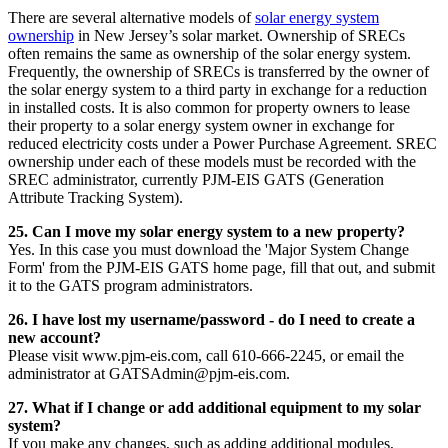
There are several alternative models of ​​​​‌ ‍ ​‍​‍‌‍ ‌ ​‍‌‍‍‌‌‍‌ ‌‍‍‌‌‍ ‍​‍​‍​ ‍‍​‍​‍‌ ​ ‌‍​‌‌‍ ‍‌‍‍‌‌ ‌​‌ ‍‌​‍ ‍‌‍‍‌‌‍ ​‍​‍​‍ ​​‍​‍‌‍‍​‌ ​‍‌‍‌‌‌‍‌‍​‍​‍​ ‍‍​‍​‍‌‍‍​‌ ‌​‌ ‌​‌ ​​​ ‍‍​‍ ​‍ ‌‍ ​‌‍ ‌‍​ ‌‍​‌‌‍ ​‌‍‍​‌‍ ‌ ​ ‌ ‌​​ ‍‍​ ​ ​ ​ ​ ​ ​ ​ ​‍ ‌‍‍‌‌‍ ‍‌ ‌​‌‍‌‌‌‍ ‍‌ ‌​​‍ ‌‍‌‌‌‍‌​‌‍‍‌‌ ‌​​‍ ‌‍ ‌‌‍ ‌‍‌​‌‍‌‌​ ‌‌ ​​‌ ​‍‌‍‌‌‌ ​ ‌‍‌‌‌‍ ‍‌ ‌​‌‍​‌‌ ‌​‌‍‍‌‌‍ ‌‍ ‍​ ‍ ‌‍‍‌‌‍‌​​ ‌​ ​​‌‍‌‍‌‍‌‌​ ​​​ ‌‌​ ​‌‌‍‌‍‌‍‌‌​‍ ‌​ ‌​​ ​‌​ ‍​‌‍‌​​‍ ‌​ ‌​‌‍‌​​ ‌‍​ ‍‌​‍ ‌‌‍​‌​ ​ ​ ‌​‌‍​ ​‍ ‌‌‍‌‌‌‍‌‍​ ‌‍​ ‌​​ ‍​‌‍​ ‌‍‌​​ ‌​​ ​‍​ ​‌‌‍​ ​ ‌‌​ ‍ ‌ ‌​‌ ‍‌‌ ​​‌‍‌‌​ ‌‌‍‍​‌‍‌‌‌‍ ​‌ ​​‌‌‌​‌‍ ‌ ​​‌‍‍‌‌‍​ ​ ‍ ‌ ​​‌‍​‌‌ ‌​‌‍‍​​ ‌‌‍​ ‌‍ ‌‍ ‍‌ ‌​‌‍‌‌‌‍ ‍‌ ‌​​‍‌‌​ ‌‌‌​​‍‌‌ ‌‍‍ ‌‍‌‌‌ ‍‌​‍‌‌​ ​ ‌​‌​​‍‌‌​ ​ ‌​‌​​‍‌‌​ ​‍​ ​‍​ ​‍​ ​​​ ‌ ​ ‌​​ ‌‌​ ​​​ ‍​​ ​‌​ ​‍​ ‌ ​ ‌‌​ ​ ​‍‌‌​ ​‍​ ​‍​‍‌‌​ ‌‌‌​‌​​‍ ‍‌‍​ ‌‍‍​‌‍‍‌‌‍ ​‌‍‌​‌ ​‍‌‍‌‌‌‍ ‍​‍‌‌​ ‌‌‌​​‍‌‌ ‌‍‍ ‌‍‌‌‌ ‍‌​‍‌‌​ ​ ‌​‌​​‍‌‌​ ​ ‌​‌​​‍‌‌​ ​‍​ ​‍‌‍​‌‌‍‌​​ ​‌‌‍‌‍​ ‌‌​ ‌​​ ‌‌‌‍‌‍‌‍‌​​ ​‌‌‍‌​‌‍‌‍​‍‌‌​ ​‍​ ​‍​‍‌‌​ ‌‌‌​‌​​‍ ‍‌ ‌​‌‍‌‌‌ ‍​‌ ‌​​ ‌‍​‍‌‍​‌‌ ​ ‌‍‌‌‌‌‌‌‌ ​‍‌‍ ​​ ‌‌‍‍​‌ ‌​‌ ‌​‌ ​​​‍‌‌​ ​ ‌​​‌​‍‌‌​ ​‍‌​‌‍​‍‌‌​ ​‍‌​‌‍‌‍ ​‌‍ ‌‍​ ‌‍​‌‌‍ ​‌‍‍​‌‍ ‌ ​ ‌ ‌​​‍‌‌​ ​ ‌​​‌​ ​ ​ ​ ​ ​ ​ ​ ​‍‌‍‌‍‍‌‌‍‌​​ ‌​ ​​‌‍‌‍‌‍‌‌​ ​​​ ‌‌​ ​‌‌‍‌‍‌‍‌‌​‍ ‌​ ‌​​ ​‌​ ‍​‌‍‌​​‍ ‌​ ‌​‌‍‌​​ ‌‍​ ‍‌​‍ ‌‌‍​‌​ ​ ​ ‌​‌‍​ ​‍ ‌‌‍‌‌‌‍‌‍​ ‌‍​ ‌​​ ‍​‌‍​ ‌‍‌​​ ‌​​ ​‍​ ​‌‌‍​ ​ ‌‌​‍‌‍‌ ‌​‌ ‍‌‌ ​​‌‍‌‌​ ‌‌‍‍​‌‍‌‌‌‍ ​‌ ​​‌‌‌​‌‍ ‌ ​​‌‍‍‌‌‍​ ​‍‌‍‌ ​​‌‍​‌‌ ‌​‌‍‍​​ ‌‌‍​ ‌‍ ‌‍ ‍‌ ‌​‌‍‌‌‌‍ ‍‌ ‌​​‍‌‌​ ‌‌‌​​‍‌‌ ‌‍‍ ‌‍‌‌‌ ‍‌​‍‌‌​ ​ ‌​‌​​‍‌‌​ ​ ‌​‌​​‍‌‌​ ​‍​ ​‍​ ​‍​ ​​​ ‌ ​ ‌​​ ‌‌​ ​​​ ‍​​ ​‌​ ​‍​ ‌ ​ ‌‌​ ​ ​‍‌‌​ ​‍​ ​‍​‍‌‌​ ‌‌‌​‌​​‍ ‍‌‍​ ‌‍‍​‌‍‍‌‌‍ ​‌‍‌​‌ ​‍‌‍‌‌‌‍ ‍​‍‌‌​ ‌‌‌​​‍‌‌ ‌‍‍ ‌‍‌‌‌ ‍‌​‍‌‌​ ​ ‌​‌​​‍‌‌​ ​ ‌​‌​​‍‌‌​ ​‍​ ​‍‌‍​‌‌‍‌​​ ​‌‌‍‌‍​ ‌‌​ ‌​​ ‌‌‌‍‌‍‌‍‌​​ ​‌‌‍‌​‌‍‌‍​‍‌‌​ ​‍​ ​‍​‍‌‌​ ‌‌‌​‌​​‍ ‍‌ ‌​‌‍‌‌‌ ‍​‌ ‌​​‍‌‍‌ ​​‌‍‌‌‌ ​‍‌ ​ ‌ ​​‌‍‌‌‌‍​ ‌ ‌​‌‍‍‌‌ ‌‍‌‍‌‌​ ‌‌ ​​‌ ‌‌‌‍​‍‌‍ ​‌‍‍‌‌ ​ ‌‍‍​‌‍‌‌‌‍‌​​‍​‍‌ ‌
solar energy system
ownership
in New Jersey’s solar market. Ownership of SRECs
often remains the same as ownership of the solar energy system.
Frequently, the ownership of SRECs is transferred by the owner of
the solar energy system to a third party in exchange for a reduction
in installed costs. It is also common for property owners to lease
their property to a solar energy system owner in exchange for
reduced electricity costs under a Power Purchase Agreement. SREC
ownership under each of these models must be recorded with the
SREC administrator, currently PJM-EIS GATS (Generation
Attribute Tracking System).​​​​‌ ‍ ​‍​‍‌‍ ‌ ​‍‌‍‍‌‌‍‌ ‌‍‍‌‌‍ ‍​‍​‍​ ‍‍​‍​‍‌ ​ ‌‍​‌‌‍ ‍‌‍‍‌‌ ‌​‌ ‍‌​‍ ‍‌‍‍‌‌‍ ​‍​‍​‍ ​​‍​‍‌‍‍​‌ ​‍‌‍‌‌‌‍‌‍​‍​‍​ ‍‍​‍​‍‌‍‍​‌ ‌​‌ ‌​‌ ​​​ ‍‍​‍ ​‍ ‌‍ ​‌‍ ‌‍​ ‌‍​‌‌‍ ​‌‍‍​‌‍ ‌ ​ ‌ ‌​​ ‍‍​ ​ ​ ​ ​ ​ ​ ​ ​‍ ‌‍‍‌‌‍ ‍‌ ‌​‌‍‌‌‌‍ ‍‌ ‌​​‍ ‌‍‌‌‌‍‌​‌‍‍‌‌ ‌​​‍ ‌‍ ‌‌‍ ‌‍‌​‌‍‌‌​ ‌‌ ​​‌ ​‍‌‍‌‌‌ ​ ‌‍‌‌‌‍ ‍‌ ‌​‌‍​‌‌ ‌​‌‍‍‌‌‍ ‌‍ ‍​ ‍ ‌‍‍‌‌‍‌​​ ‌​ ​​‌‍‌‍‌‍‌‌​ ​​​ ‌‌​ ​‌‌‍‌‍‌‍‌‌​‍ ‌​ ‌​​ ​‌​ ‍​‌‍‌​​‍ ‌​ ‌​‌‍‌​​ ‌‍​ ‍‌​‍ ‌‌‍​‌​ ​ ​ ‌​‌‍​ ​‍ ‌‌‍‌‌‌‍‌‍​ ‌‍​ ‌​​ ‍​‌‍​ ‌‍‌​​ ‌​​ ​‍​ ​‌‌‍​ ​ ‌‌​ ‍ ‌ ‌​‌ ‍‌‌ ​​‌‍‌‌​ ‌‌‍‍​‌‍‌‌‌‍ ​‌ ​​‌‌‌​‌‍ ‌ ​​‌‍‍‌‌‍​ ​ ‍ ‌ ​​‌‍​‌‌ ‌​‌‍‍​​ ‌‌‍​ ‌‍ ‌‍ ‍‌ ‌​‌‍‌‌‌‍ ‍‌ ‌​​‍‌‌​ ‌‌‌​​‍‌‌ ‌‍‍ ‌‍‌‌‌ ‍‌​‍‌‌​ ​ ‌​‌​​‍‌‌​ ​ ‌​‌​​‍‌‌​ ​‍​ ​‍​ ​‍​ ​​​ ‌ ​ ‌​​ ‌‌​ ​​​ ‍​​ ​‌​ ​‍​ ‌ ​ ‌‌​ ​ ​‍‌‌​ ​‍​ ​‍​‍‌‌​ ‌‌‌​‌​​‍ ‍‌‍​ ‌‍‍​‌‍‍‌‌‍ ​‌‍‌​‌ ​‍‌‍‌‌‌‍ ‍​‍‌‌​ ‌‌‌​​‍‌‌ ‌‍‍ ‌‍‌‌‌ ‍‌​‍‌‌​ ​ ‌​‌​​‍‌‌​ ​ ‌​‌​​‍‌‌​ ​‍​ ​‍‌‍​‌‌‍​‌​ ‍‌​ ‌‍‌‍‌​​ ​ ​ ‌​​ ‌​‌‍‌‌‌‍‌‌​ ‌​‌‍‌‍​‍‌‌​ ​‍​ ​‍​‍‌‌​ ‌‌‌​‌​​‍ ‍‌ ‌​‌‍‌‌‌ ‍​‌ ‌​​ ‌‍​‍‌‍​‌‌ ​ ‌‍‌‌‌‌‌‌‌ ​‍‌‍ ​​ ‌‌‍‍​‌ ‌​‌ ‌​‌ ​​​‍‌‌​ ​ ‌​​‌​‍‌‌​ ​‍‌​‌‍​‍‌‌​ ​‍‌​‌‍‌‍ ​‌‍ ‌‍​ ‌‍​‌‌‍ ​‌‍‍​‌‍ ‌ ​ ‌ ‌​​‍‌‌​ ​ ‌​​‌​ ​ ​ ​ ​ ​ ​ ​ ​‍‌‍‌‍‍‌‌‍‌​​ ‌​ ​​‌‍‌‍‌‍‌‌​ ​​​ ‌‌​ ​‌‌‍‌‍‌‍‌‌​‍ ‌​ ‌​​ ​‌​ ‍​‌‍‌​​‍ ‌​ ‌​‌‍‌​​ ‌‍​ ‍‌​‍ ‌‌‍​‌​ ​ ​ ‌​‌‍​ ​‍ ‌‌‍‌‌‌‍‌‍​ ‌‍​ ‌​​ ‍​‌‍​ ‌‍‌​​ ‌​​ ​‍​ ​‌‌‍​ ​ ‌‌​‍‌‍‌ ‌​‌ ‍‌‌ ​​‌‍‌‌​ ‌‌‍‍​‌‍‌‌‌‍ ​‌ ​​‌‌‌​‌‍ ‌ ​​‌‍‍‌‌‍​ ​‍‌‍‌ ​​‌‍​‌‌ ‌​‌‍‍​​ ‌‌‍​ ‌‍ ‌‍ ‍‌ ‌​‌‍‌‌‌‍ ‍‌ ‌​​‍‌‌​ ‌‌‌​​‍‌‌ ‌‍‍ ‌‍‌‌‌ ‍‌​‍‌‌​ ​ ‌​‌​​‍‌‌​ ​ ‌​‌​​‍‌‌​ ​‍​ ​‍​ ​‍​ ​​​ ‌ ​ ‌​​ ‌‌​ ​​​ ‍​​ ​‌​ ​‍​ ‌ ​ ‌‌​ ​ ​‍‌‌​ ​‍​ ​‍​‍‌‌​ ‌‌‌​‌​​‍ ‍‌‍​ ‌‍‍​‌‍‍‌‌‍ ​‌‍‌​‌ ​‍‌‍‌‌‌‍ ‍​‍‌‌​ ‌‌‌​​‍‌‌ ‌‍‍ ‌‍‌‌‌ ‍‌​‍‌‌​ ​ ‌​‌​​‍‌‌​ ​ ‌​‌​​‍‌‌​ ​‍​ ​‍‌‍​‌‌‍​‌​ ‍‌​ ‌‍‌‍‌​​ ​ ​ ‌​​ ‌​‌‍‌‌‌‍‌‌​ ‌​‌‍‌‍​‍‌‌​ ​‍​ ​‍​‍‌‌​ ‌‌‌​‌​​‍ ‍‌ ‌​‌‍‌‌‌ ‍​‌ ‌​​‍‌‍‌ ​​‌‍‌‌‌ ​‍‌ ​ ‌ ​​‌‍‌‌‌‍​ ‌ ‌​‌‍‍‌‌ ‌‍‌‍‌‌​ ‌‌ ​​‌ ‌‌‌‍​‍‌‍ ​‌‍‍‌‌ ​ ‌‍‍​‌‍‌‌‌‍‌​​‍​‍‌ ‌
25. Can I move my solar energy system to a new property?​​​​‌ ‍ ​‍​‍‌‍ ‌ ​‍‌‍‍‌‌‍‌ ‌‍‍‌‌‍ ‍​‍​‍​ ‍‍​‍​‍‌ ​ ‌‍​‌‌‍ ‍‌‍‍‌‌ ‌​‌ ‍‌​‍ ‍‌‍‍‌‌‍ ​‍​‍​‍ ​​‍​‍‌‍‍​‌ ​‍‌‍‌‌‌‍‌‍​‍​‍​ ‍‍​‍​‍‌‍‍​‌ ‌​‌ ‌​‌ ​​​ ‍‍​‍ ​‍ ‌‍ ​‌‍ ‌‍​ ‌‍​‌‌‍ ​‌‍‍​‌‍ ‌ ​ ‌ ‌​​ ‍‍​ ​ ​ ​ ​ ​ ​ ​ ​‍ ‌‍‍‌‌‍ ‍‌ ‌​‌‍‌‌‌‍ ‍‌ ‌​​‍ ‌‍‌‌‌‍‌​‌‍‍‌‌ ‌​​‍ ‌‍ ‌‌‍ ‌‍‌​‌‍‌‌​ ‌‌ ​​‌ ​‍‌‍‌‌‌ ​ ‌‍‌‌‌‍ ‍‌ ‌​‌‍​‌‌ ‌​‌‍‍‌‌‍ ‌‍ ‍​ ‍ ‌‍‍‌‌‍‌​​ ‌​ ​​‌‍‌‍‌‍‌‌​ ​​​ ‌‌​ ​‌‌‍‌‍‌‍‌‌​‍ ‌​ ‌​​ ​‌​ ‍​‌‍‌​​‍ ‌​ ‌​‌‍‌​​ ‌‍​ ‍‌​‍ ‌‌‍​‌​ ​ ​ ‌​‌‍​ ​‍ ‌‌‍‌‌‌‍‌‍​ ‌‍​ ‌​​ ‍​‌‍​ ‌‍‌​​ ‌​​ ​‍​ ​‌‌‍​ ​ ‌‌​ ‍ ‌ ‌​‌ ‍‌‌ ​​‌‍‌‌​ ‌‌‍‍​‌‍‌‌‌‍ ​‌ ​​‌‌‌​‌‍ ‌ ​​‌‍‍‌‌‍​ ​ ‍ ‌ ​​‌‍​‌‌ ‌​‌‍‍​​ ‌‌‍​ ‌‍ ‌‍ ‍‌ ‌​‌‍‌‌‌‍ ‍‌ ‌​​‍‌‌​ ‌‌‌​​‍‌‌ ‌‍‍ ‌‍‌‌‌ ‍‌​‍‌‌​ ​ ‌​‌​​‍‌‌​ ​ ‌​‌​​‍‌‌​ ​‍​ ​‍‌‍​ ​ ‌‍​ ‌‍‌‍​ ​ ‍‌‌‍‌‍​ ‍‌‌‍​‌​ ‍​‌‍‌‌​ ​‌​ ‍‌​‍‌‌​ ​‍​ ​‍​‍‌‌​ ‌‌‌​‌​​‍ ‍‌‍​ ‌‍‍​‌‍‍‌‌‍ ​‌‍‌​‌ ​‍‌‍‌‌‌‍ ‍​‍‌‌​ ‌‌‌​​‍‌‌ ‌‍‍ ‌‍‌‌‌ ‍‌​‍‌‌​ ​ ‌​‌​​‍‌‌​ ​ ‌​‌​​‍‌‌​ ​‍​ ​‍​ ​‌​ ​ ​ ‌ ‌‍‌‍​ ‍​​ ​​​ ‌ ‌‍​ ‌‍​ ‌‍​‍​ ​​​ ‍​​‍‌‌​ ​‍​ ​‍​‍‌‌​ ‌‌‌​‌​​‍ ‍‌ ‌​‌‍‌‌‌ ‍​‌ ‌​​ ‌‍​‍‌‍​‌‌ ​ ‌‍‌‌‌‌‌‌‌ ​‍‌‍ ​​ ‌‌‍‍​‌ ‌​‌ ‌​‌ ​​​‍‌‌​ ​ ‌​​‌​‍‌‌​ ​‍‌​‌‍​‍‌‌​ ​‍‌​‌‍‌‍ ​‌‍ ‌‍​ ‌‍​‌‌‍ ​‌‍‍​‌‍ ‌ ​ ‌ ‌​​‍‌‌​ ​ ‌​​‌​ ​ ​ ​ ​ ​ ​ ​ ​‍‌‍‌‍‍‌‌‍‌​​ ‌​ ​​‌‍‌‍‌‍‌‌​ ​​​ ‌‌​ ​‌‌‍‌‍‌‍‌‌​‍ ‌​ ‌​​ ​‌​ ‍​‌‍‌​​‍ ‌​ ‌​‌‍‌​​ ‌‍​ ‍‌​‍ ‌‌‍​‌​ ​ ​ ‌​‌‍​ ​‍ ‌‌‍‌‌‌‍‌‍​ ‌‍​ ‌​​ ‍​‌‍​ ‌‍‌​​ ‌​​ ​‍​ ​‌‌‍​ ​ ‌‌​‍‌‍‌ ‌​‌ ‍‌‌ ​​‌‍‌‌​ ‌‌‍‍​‌‍‌‌‌‍ ​‌ ​​‌‌‌​‌‍ ‌ ​​‌‍‍‌‌‍​ ​‍‌‍‌ ​​‌‍​‌‌ ‌​‌‍‍​​ ‌‌‍​ ‌‍ ‌‍ ‍‌ ‌​‌‍‌‌‌‍ ‍‌ ‌​​‍‌‌​ ‌‌‌​​‍‌‌ ‌‍‍ ‌‍‌‌‌ ‍‌​‍‌‌​ ​ ‌​‌​​‍‌‌​ ​ ‌​‌​​‍‌‌​ ​‍​ ​‍‌‍​ ​ ‌‍​ ‌‍‌‍​ ​ ‍‌‌‍‌‍​ ‍‌‌‍​‌​ ‍​‌‍‌‌​ ​‌​ ‍‌​‍‌‌​ ​‍​ ​‍​‍‌‌​ ‌‌‌​‌​​‍ ‍‌‍​ ‌‍‍​‌‍‍‌‌‍ ​‌‍‌​‌ ​‍‌‍‌‌‌‍ ‍​‍‌‌​ ‌‌‌​​‍‌‌ ‌‍‍ ‌‍‌‌‌ ‍‌​‍‌‌​ ​ ‌​‌​​‍‌‌​ ​ ‌​‌​​‍‌‌​ ​‍​ ​‍​ ​‌​ ​ ​ ‌ ‌‍‌‍​ ‍​​ ​​​ ‌ ‌‍​ ‌‍​ ‌‍​‍​ ​​​ ‍​​‍‌‌​ ​‍​ ​‍​‍‌‌​ ‌‌‌​‌​​‍ ‍‌ ‌​‌‍‌‌‌ ‍​‌ ‌​​‍‌‍‌ ​​‌‍‌‌‌ ​‍‌ ​ ‌ ​​‌‍‌‌‌‍​ ‌ ‌​‌‍‍‌‌ ‌‍‌‍‌‌​ ‌‌ ​​‌ ‌‌‌‍​‍‌‍ ​‌‍‍‌‌ ​ ‌‍‍​‌‍‌‌‌‍‌​​‍​‍‌ ‌
Yes. In this case you must download the 'Major System Change
Form' from the PJM-EIS GATS home page, fill that out, and submit
it to the GATS program administrators.​​​​‌ ‍ ​‍​‍‌‍ ‌ ​‍‌‍‍‌‌‍‌ ‌‍‍‌‌‍ ‍​‍​‍​ ‍‍​‍​‍‌ ​ ‌‍​‌‌‍ ‍‌‍‍‌‌ ‌​‌ ‍‌​‍ ‍‌‍‍‌‌‍ ​‍​‍​‍ ​​‍​‍‌‍‍​‌ ​‍‌‍‌‌‌‍‌‍​‍​‍​ ‍‍​‍​‍‌‍‍​‌ ‌​‌ ‌​‌ ​​​ ‍‍​‍ ​‍ ‌‍ ​‌‍ ‌‍​ ‌‍​‌‌‍ ​‌‍‍​‌‍ ‌ ​ ‌ ‌​​ ‍‍​ ​ ​ ​ ​ ​ ​ ​ ​‍ ‌‍‍‌‌‍ ‍‌ ‌​‌‍‌‌‌‍ ‍‌ ‌​​‍ ‌‍‌‌‌‍‌​‌‍‍‌‌ ‌​​‍ ‌‍ ‌‌‍ ‌‍‌​‌‍‌‌​ ‌‌ ​​‌ ​‍‌‍‌‌‌ ​ ‌‍‌‌‌‍ ‍‌ ‌​‌‍​‌‌ ‌​‌‍‍‌‌‍ ‌‍ ‍​ ‍ ‌‍‍‌‌‍‌​​ ‌​ ​​‌‍‌‍‌‍‌‌​ ​​​ ‌‌​ ​‌‌‍‌‍‌‍‌‌​‍ ‌​ ‌​​ ​‌​ ‍​‌‍‌​​‍ ‌​ ‌​‌‍‌​​ ‌‍​ ‍‌​‍ ‌‌‍​‌​ ​ ​ ‌​‌‍​ ​‍ ‌‌‍‌‌‌‍‌‍​ ‌‍​ ‌​​ ‍​‌‍​ ‌‍‌​​ ‌​​ ​‍​ ​‌‌‍​ ​ ‌‌​ ‍ ‌ ‌​‌ ‍‌‌ ​​‌‍‌‌​ ‌‌‍‍​‌‍‌‌‌‍ ​‌ ​​‌‌‌​‌‍ ‌ ​​‌‍‍‌‌‍​ ​ ‍ ‌ ​​‌‍​‌‌ ‌​‌‍‍​​ ‌‌‍​ ‌‍ ‌‍ ‍‌ ‌​‌‍‌‌‌‍ ‍‌ ‌​​‍‌‌​ ‌‌‌​​‍‌‌ ‌‍‍ ‌‍‌‌‌ ‍‌​‍‌‌​ ​ ‌​‌​​‍‌‌​ ​ ‌​‌​​‍‌‌​ ​‍​ ​‍‌‍​ ​ ‌‍​ ‌‍‌‍​ ​ ‍‌‌‍‌‍​ ‍‌‌‍​‌​ ‍​‌‍‌‌​ ​‌​ ‍‌​‍‌‌​ ​‍​ ​‍​‍‌‌​ ‌‌‌​‌​​‍ ‍‌‍​ ‌‍‍​‌‍‍‌‌‍ ​‌‍‌​‌ ​‍‌‍‌‌‌‍ ‍​‍‌‌​ ‌‌‌​​‍‌‌ ‌‍‍ ‌‍‌‌‌ ‍‌​‍‌‌​ ​ ‌​‌​​‍‌‌​ ​ ‌​‌​​‍‌‌​ ​‍​ ​‍‌‍‌​​ ​​‌‍‌‌‌‍​‌​ ‍‌​ ‌‍‌‍​‌​ ​​‌‍‌​‌‍‌‌​ ​​‌‍‌​​‍‌‌​ ​‍​ ​‍​‍‌‌​ ‌‌‌​‌​​‍ ‍‌ ‌​‌‍‌‌‌ ‍​‌ ‌​​ ‌‍​‍‌‍​‌‌ ​ ‌‍‌‌‌‌‌‌‌ ​‍‌‍ ​​ ‌‌‍‍​‌ ‌​‌ ‌​‌ ​​​‍‌‌​ ​ ‌​​‌​‍‌‌​ ​‍‌​‌‍​‍‌‌​ ​‍‌​‌‍‌‍ ​‌‍ ‌‍​ ‌‍​‌‌‍ ​‌‍‍​‌‍ ‌ ​ ‌ ‌​​‍‌‌​ ​ ‌​​‌​ ​ ​ ​ ​ ​ ​ ​ ​‍‌‍‌‍‍‌‌‍‌​​ ‌​ ​​‌‍‌‍‌‍‌‌​ ​​​ ‌‌​ ​‌‌‍‌‍‌‍‌‌​‍ ‌​ ‌​​ ​‌​ ‍​‌‍‌​​‍ ‌​ ‌​‌‍‌​​ ‌‍​ ‍‌​‍ ‌‌‍​‌​ ​ ​ ‌​‌‍​ ​‍ ‌‌‍‌‌‌‍‌‍​ ‌‍​ ‌​​ ‍​‌‍​ ‌‍‌​​ ‌​​ ​‍​ ​‌‌‍​ ​ ‌‌​‍‌‍‌ ‌​‌ ‍‌‌ ​​‌‍‌‌​ ‌‌‍‍​‌‍‌‌‌‍ ​‌ ​​‌‌‌​‌‍ ‌ ​​‌‍‍‌‌‍​ ​‍‌‍‌ ​​‌‍​‌‌ ‌​‌‍‍​​ ‌‌‍​ ‌‍ ‌‍ ‍‌ ‌​‌‍‌‌‌‍ ‍‌ ‌​​‍‌‌​ ‌‌‌​​‍‌‌ ‌‍‍ ‌‍‌‌‌ ‍‌​‍‌‌​ ​ ‌​‌​​‍‌‌​ ​ ‌​‌​​‍‌‌​ ​‍​ ​‍‌‍​ ​ ‌‍​ ‌‍‌‍​ ​ ‍‌‌‍‌‍​ ‍‌‌‍​‌​ ‍​‌‍‌‌​ ​‌​ ‍‌​‍‌‌​ ​‍​ ​‍​‍‌‌​ ‌‌‌​‌​​‍ ‍‌‍​ ‌‍‍​‌‍‍‌‌‍ ​‌‍‌​‌ ​‍‌‍‌‌‌‍ ‍​‍‌‌​ ‌‌‌​​‍‌‌ ‌‍‍ ‌‍‌‌‌ ‍‌​‍‌‌​ ​ ‌​‌​​‍‌‌​ ​ ‌​‌​​‍‌‌​ ​‍​ ​‍‌‍‌​​ ​​‌‍‌‌‌‍​‌​ ‍‌​ ‌‍‌‍​‌​ ​​‌‍‌​‌‍‌‌​ ​​‌‍‌​​‍‌‌​ ​‍​ ​‍​‍‌‌​ ‌‌‌​‌​​‍ ‍‌ ‌​‌‍‌‌‌ ‍​‌ ‌​​‍‌‍‌ ​​‌‍‌‌‌ ​‍‌ ​ ‌ ​​‌‍‌‌‌‍​ ‌ ‌​‌‍‍‌‌ ‌‍‌‍‌‌​ ‌‌ ​​‌ ‌‌‌‍​‍‌‍ ​‌‍‍‌‌ ​ ‌‍‍​‌‍‌‌‌‍‌​​‍​‍‌ ‌
26. I have lost my username/password - do I need to create a
new account?​​​​‌ ‍ ​‍​‍‌‍ ‌ ​‍‌‍‍‌‌‍‌ ‌‍‍‌‌‍ ‍​‍​‍​ ‍‍​‍​‍‌ ​ ‌‍​‌‌‍ ‍‌‍‍‌‌ ‌​‌ ‍‌​‍ ‍‌‍‍‌‌‍ ​‍​‍​‍ ​​‍​‍‌‍‍​‌ ​‍‌‍‌‌‌‍‌‍​‍​‍​ ‍‍​‍​‍‌‍‍​‌ ‌​‌ ‌​‌ ​​​ ‍‍​‍ ​‍ ‌‍ ​‌‍ ‌‍​ ‌‍​‌‌‍ ​‌‍‍​‌‍ ‌ ​ ‌ ‌​​ ‍‍​ ​ ​ ​ ​ ​ ​ ​ ​‍ ‌‍‍‌‌‍ ‍‌ ‌​‌‍‌‌‌‍ ‍‌ ‌​​‍ ‌‍‌‌‌‍‌​‌‍‍‌‌ ‌​​‍ ‌‍ ‌‌‍ ‌‍‌​‌‍‌‌​ ‌‌ ​​‌ ​‍‌‍‌‌‌ ​ ‌‍‌‌‌‍ ‍‌ ‌​‌‍​‌‌ ‌​‌‍‍‌‌‍ ‌‍ ‍​ ‍ ‌‍‍‌‌‍‌​​ ‌​ ​​‌‍‌‍‌‍‌‌​ ​​​ ‌‌​ ​‌‌‍‌‍‌‍‌‌​‍ ‌​ ‌​​ ​‌​ ‍​‌‍‌​​‍ ‌​ ‌​‌‍‌​​ ‌‍​ ‍‌​‍ ‌‌‍​‌​ ​ ​ ‌​‌‍​ ​‍ ‌‌‍‌‌‌‍‌‍​ ‌‍​ ‌​​ ‍​‌‍​ ‌‍‌​​ ‌​​ ​‍​ ​‌‌‍​ ​ ‌‌​ ‍ ‌ ‌​‌ ‍‌‌ ​​‌‍‌‌​ ‌‌‍‍​‌‍‌‌‌‍ ​‌ ​​‌‌‌​‌‍ ‌ ​​‌‍‍‌‌‍​ ​ ‍ ‌ ​​‌‍​‌‌ ‌​‌‍‍​​ ‌‌‍​ ‌‍ ‌‍ ‍‌ ‌​‌‍‌‌‌‍ ‍‌ ‌​​‍‌‌​ ‌‌‌​​‍‌‌ ‌‍‍ ‌‍‌‌‌ ‍‌​‍‌‌​ ​ ‌​‌​​‍‌‌​ ​ ‌​‌​​‍‌‌​ ​‍​ ​‍​ ‌‍​ ‍‌‌‍​‌​ ​‍‌‍‌‍​ ​​​ ​‍​ ‌ ​ ‌ ‌‍‌​​ ‍‌​ ​‌​‍‌‌​ ​‍​ ​‍​‍‌‌​ ‌‌‌​‌​​‍ ‍‌‍​ ‌‍‍​‌‍‍‌‌‍ ​‌‍‌​‌ ​‍‌‍‌‌‌‍ ‍​‍‌‌​ ‌‌‌​​‍‌‌ ‌‍‍ ‌‍‌‌‌ ‍‌​‍‌‌​ ​ ‌​‌​​‍‌‌​ ​ ‌​‌​​‍‌‌​ ​‍​ ​‍‌‍‌‍‌‍​ ​ ​ ​ ​ ​ ​‌‌‍​ ​ ‍​​ ​‍​ ​​​ ​‍​ ‌‌‌‍​ ​‍‌‌​ ​‍​ ​‍​‍‌‌​ ‌‌‌​‌​​‍ ‍‌ ‌​‌‍‌‌‌ ‍​‌ ‌​​ ‌‍​‍‌‍​‌‌ ​ ‌‍‌‌‌‌‌‌‌ ​‍‌‍ ​​ ‌‌‍‍​‌ ‌​‌ ‌​‌ ​​​‍‌‌​ ​ ‌​​‌​‍‌‌​ ​‍‌​‌‍​‍‌‌​ ​‍‌​‌‍‌‍ ​‌‍ ‌‍​ ‌‍​‌‌‍ ​‌‍‍​‌‍ ‌ ​ ‌ ‌​​‍‌‌​ ​ ‌​​‌​ ​ ​ ​ ​ ​ ​ ​ ​‍‌‍‌‍‍‌‌‍‌​​ ‌​ ​​‌‍‌‍‌‍‌‌​ ​​​ ‌‌​ ​‌‌‍‌‍‌‍‌‌​‍ ‌​ ‌​​ ​‌​ ‍​‌‍‌​​‍ ‌​ ‌​‌‍‌​​ ‌‍​ ‍‌​‍ ‌‌‍​‌​ ​ ​ ‌​‌‍​ ​‍ ‌‌‍‌‌‌‍‌‍​ ‌‍​ ‌​​ ‍​‌‍​ ‌‍‌​​ ‌​​ ​‍​ ​‌‌‍​ ​ ‌‌​‍‌‍‌ ‌​‌ ‍‌‌ ​​‌‍‌‌​ ‌‌‍‍​‌‍‌‌‌‍ ​‌ ​​‌‌‌​‌‍ ‌ ​​‌‍‍‌‌‍​ ​‍‌‍‌ ​​‌‍​‌‌ ‌​‌‍‍​​ ‌‌‍​ ‌‍ ‌‍ ‍‌ ‌​‌‍‌‌‌‍ ‍‌ ‌​​‍‌‌​ ‌‌‌​​‍‌‌ ‌‍‍ ‌‍‌‌‌ ‍‌​‍‌‌​ ​ ‌​‌​​‍‌‌​ ​ ‌​‌​​‍‌‌​ ​‍​ ​‍​ ‌‍​ ‍‌‌‍​‌​ ​‍‌‍‌‍​ ​​​ ​‍​ ‌ ​ ‌ ‌‍‌​​ ‍‌​ ​‌​‍‌‌​ ​‍​ ​‍​‍‌‌​ ‌‌‌​‌​​‍ ‍‌‍​ ‌‍‍​‌‍‍‌‌‍ ​‌‍‌​‌ ​‍‌‍‌‌‌‍ ‍​‍‌‌​ ‌‌‌​​‍‌‌ ‌‍‍ ‌‍‌‌‌ ‍‌​‍‌‌​ ​ ‌​‌​​‍‌‌​ ​ ‌​‌​​‍‌‌​ ​‍​ ​‍‌‍‌‍‌‍​ ​ ​ ​ ​ ​ ​‌‌‍​ ​ ‍​​ ​‍​ ​​​ ​‍​ ‌‌‌‍​ ​‍‌‌​ ​‍​ ​‍​‍‌‌​ ‌‌‌​‌​​‍ ‍‌ ‌​‌‍‌‌‌ ‍​‌ ‌​​‍‌‍‌ ​​‌‍‌‌‌ ​‍‌ ​ ‌ ​​‌‍‌‌‌‍​ ‌ ‌​‌‍‍‌‌ ‌‍‌‍‌‌​ ‌‌ ​​‌ ‌‌‌‍​‍‌‍ ​‌‍‍‌‌ ​ ‌‍‍​‌‍‌‌‌‍‌​​‍​‍‌ ‌
Please visit www.pjm-eis.com, call 610-666-2245, or email the
administrator at GATSAdmin@pjm-eis.com.​​​​‌ ‍ ​‍​‍‌‍ ‌ ​‍‌‍‍‌‌‍‌ ‌‍‍‌‌‍ ‍​‍​‍​ ‍‍​‍​‍‌ ​ ‌‍​‌‌‍ ‍‌‍‍‌‌ ‌​‌ ‍‌​‍ ‍‌‍‍‌‌‍ ​‍​‍​‍ ​​‍​‍‌‍‍​‌ ​‍‌‍‌‌‌‍‌‍​‍​‍​ ‍‍​‍​‍‌‍‍​‌ ‌​‌ ‌​‌ ​​​ ‍‍​‍ ​‍ ‌‍ ​‌‍ ‌‍​ ‌‍​‌‌‍ ​‌‍‍​‌‍ ‌ ​ ‌ ‌​​ ‍‍​ ​ ​ ​ ​ ​ ​ ​ ​‍ ‌‍‍‌‌‍ ‍‌ ‌​‌‍‌‌‌‍ ‍‌ ‌​​‍ ‌‍‌‌‌‍‌​‌‍‍‌‌ ‌​​‍ ‌‍ ‌‌‍ ‌‍‌​‌‍‌‌​ ‌‌ ​​‌ ​‍‌‍‌‌‌ ​ ‌‍‌‌‌‍ ‍‌ ‌​‌‍​‌‌ ‌​‌‍‍‌‌‍ ‌‍ ‍​ ‍ ‌‍‍‌‌‍‌​​ ‌​ ​​‌‍‌‍‌‍‌‌​ ​​​ ‌‌​ ​‌‌‍‌‍‌‍‌‌​‍ ‌​ ‌​​ ​‌​ ‍​‌‍‌​​‍ ‌​ ‌​‌‍‌​​ ‌‍​ ‍‌​‍ ‌‌‍​‌​ ​ ​ ‌​‌‍​ ​‍ ‌‌‍‌‌‌‍‌‍​ ‌‍​ ‌​​ ‍​‌‍​ ‌‍‌​​ ‌​​ ​‍​ ​‌‌‍​ ​ ‌‌​ ‍ ‌ ‌​‌ ‍‌‌ ​​‌‍‌‌​ ‌‌‍‍​‌‍‌‌‌‍ ​‌ ​​‌‌‌​‌‍ ‌ ​​‌‍‍‌‌‍​ ​ ‍ ‌ ​​‌‍​‌‌ ‌​‌‍‍​​ ‌‌‍​ ‌‍ ‌‍ ‍‌ ‌​‌‍‌‌‌‍ ‍‌ ‌​​‍‌‌​ ‌‌‌​​‍‌‌ ‌‍‍ ‌‍‌‌‌ ‍‌​‍‌‌​ ​ ‌​‌​​‍‌‌​ ​ ‌​‌​​‍‌‌​ ​‍​ ​‍​ ‌‍​ ‍‌‌‍​‌​ ​‍‌‍‌‍​ ​​​ ​‍​ ‌ ​ ‌ ‌‍‌​​ ‍‌​ ​‌​‍‌‌​ ​‍​ ​‍​‍‌‌​ ‌‌‌​‌​​‍ ‍‌‍​ ‌‍‍​‌‍‍‌‌‍ ​‌‍‌​‌ ​‍‌‍‌‌‌‍ ‍​‍‌‌​ ‌‌‌​​‍‌‌ ‌‍‍ ‌‍‌‌‌ ‍‌​‍‌‌​ ​ ‌​‌​​‍‌‌​ ​ ‌​‌​​‍‌‌​ ​‍​ ​‍‌‍‌‍‌‍​‌​ ​ ​ ​‌​ ‌‍​ ‌​​ ‍​​ ‍‌​ ‍‌​ ‌‌​ ​‍​ ‌‍​‍‌‌​ ​‍​ ​‍​‍‌‌​ ‌‌‌​‌​​‍ ‍‌ ‌​‌‍‌‌‌ ‍​‌ ‌​​ ‌‍​‍‌‍​‌‌ ​ ‌‍‌‌‌‌‌‌‌ ​‍‌‍ ​​ ‌‌‍‍​‌ ‌​‌ ‌​‌ ​​​‍‌‌​ ​ ‌​​‌​‍‌‌​ ​‍‌​‌‍​‍‌‌​ ​‍‌​‌‍‌‍ ​‌‍ ‌‍​ ‌‍​‌‌‍ ​‌‍‍​‌‍ ‌ ​ ‌ ‌​​‍‌‌​ ​ ‌​​‌​ ​ ​ ​ ​ ​ ​ ​ ​‍‌‍‌‍‍‌‌‍‌​​ ‌​ ​​‌‍‌‍‌‍‌‌​ ​​​ ‌‌​ ​‌‌‍‌‍‌‍‌‌​‍ ‌​ ‌​​ ​‌​ ‍​‌‍‌​​‍ ‌​ ‌​‌‍‌​​ ‌‍​ ‍‌​‍ ‌‌‍​‌​ ​ ​ ‌​‌‍​ ​‍ ‌‌‍‌‌‌‍‌‍​ ‌‍​ ‌​​ ‍​‌‍​ ‌‍‌​​ ‌​​ ​‍​ ​‌‌‍​ ​ ‌‌​‍‌‍‌ ‌​‌ ‍‌‌ ​​‌‍‌‌​ ‌‌‍‍​‌‍‌‌‌‍ ​‌ ​​‌‌‌​‌‍ ‌ ​​‌‍‍‌‌‍​ ​‍‌‍‌ ​​‌‍​‌‌ ‌​‌‍‍​​ ‌‌‍​ ‌‍ ‌‍ ‍‌ ‌​‌‍‌‌‌‍ ‍‌ ‌​​‍‌‌​ ‌‌‌​​‍‌‌ ‌‍‍ ‌‍‌‌‌ ‍‌​‍‌‌​ ​ ‌​‌​​‍‌‌​ ​ ‌​‌​​‍‌‌​ ​‍​ ​‍​ ‌‍​ ‍‌‌‍​‌​ ​‍‌‍‌‍​ ​​​ ​‍​ ‌ ​ ‌ ‌‍‌​​ ‍‌​ ​‌​‍‌‌​ ​‍​ ​‍​‍‌‌​ ‌‌‌​‌​​‍ ‍‌‍​ ‌‍‍​‌‍‍‌‌‍ ​‌‍‌​‌ ​‍‌‍‌‌‌‍ ‍​‍‌‌​ ‌‌‌​​‍‌‌ ‌‍‍ ‌‍‌‌‌ ‍‌​‍‌‌​ ​ ‌​‌​​‍‌‌​ ​ ‌​‌​​‍‌‌​ ​‍​ ​‍‌‍‌‍‌‍​‌​ ​ ​ ​‌​ ‌‍​ ‌​​ ‍​​ ‍‌​ ‍‌​ ‌‌​ ​‍​ ‌‍​‍‌‌​ ​‍​ ​‍​‍‌‌​ ‌‌‌​‌​​‍ ‍‌ ‌​‌‍‌‌‌ ‍​‌ ‌​​‍‌‍‌ ​​‌‍‌‌‌ ​‍‌ ​ ‌ ​​‌‍‌‌‌‍​ ‌ ‌​‌‍‍‌‌ ‌‍‌‍‌‌​ ‌‌ ​​‌ ‌‌‌‍​‍‌‍ ​‌‍‍‌‌ ​ ‌‍‍​‌‍‌‌‌‍‌​​‍​‍‌ ‌
27. What if I change or add additional equipment to my solar
system?​​​​‌ ‍ ​‍​‍‌‍ ‌ ​‍‌‍‍‌‌‍‌ ‌‍‍‌‌‍ ‍​‍​‍​ ‍‍​‍​‍‌ ​ ‌‍​‌‌‍ ‍‌‍‍‌‌ ‌​‌ ‍‌​‍ ‍‌‍‍‌‌‍ ​‍​‍​‍ ​​‍​‍‌‍‍​‌ ​‍‌‍‌‌‌‍‌‍​‍​‍​ ‍‍​‍​‍‌‍‍​‌ ‌​‌ ‌​‌ ​​​ ‍‍​‍ ​‍ ‌‍ ​‌‍ ‌‍​ ‌‍​‌‌‍ ​‌‍‍​‌‍ ‌ ​ ‌ ‌​​ ‍‍​ ​ ​ ​ ​ ​ ​ ​ ​‍ ‌‍‍‌‌‍ ‍‌ ‌​‌‍‌‌‌‍ ‍‌ ‌​​‍ ‌‍‌‌‌‍‌​‌‍‍‌‌ ‌​​‍ ‌‍ ‌‌‍ ‌‍‌​‌‍‌‌​ ‌‌ ​​‌ ​‍‌‍‌‌‌ ​ ‌‍‌‌‌‍ ‍‌ ‌​‌‍​‌‌ ‌​‌‍‍‌‌‍ ‌‍ ‍​ ‍ ‌‍‍‌‌‍‌​​ ‌​ ​​‌‍‌‍‌‍‌‌​ ​​​ ‌‌​ ​‌‌‍‌‍‌‍‌‌​‍ ‌​ ‌​​ ​‌​ ‍​‌‍‌​​‍ ‌​ ‌​‌‍‌​​ ‌‍​ ‍‌​‍ ‌‌‍​‌​ ​ ​ ‌​‌‍​ ​‍ ‌‌‍‌‌‌‍‌‍​ ‌‍​ ‌​​ ‍​‌‍​ ‌‍‌​​ ‌​​ ​‍​ ​‌‌‍​ ​ ‌‌​ ‍ ‌ ‌​‌ ‍‌‌ ​​‌‍‌‌​ ‌‌‍‍​‌‍‌‌‌‍ ​‌ ​​‌‌‌​‌‍ ‌ ​​‌‍‍‌‌‍​ ​ ‍ ‌ ​​‌‍​‌‌ ‌​‌‍‍​​ ‌‌‍​ ‌‍ ‌‍ ‍‌ ‌​‌‍‌‌‌‍ ‍‌ ‌​​‍‌‌​ ‌‌‌​​‍‌‌ ‌‍‍ ‌‍‌‌‌ ‍‌​‍‌‌​ ​ ‌​‌​​‍‌‌​ ​ ‌​‌​​‍‌‌​ ​‍​ ​‍​ ‍‌​ ​​​ ‍‌‌‍​‌​ ‍‌​ ​‍​ ​ ‌‍​‌​ ​‌‌‍‌‌​ ​‌​ ‌‌​‍‌‌​ ​‍​ ​‍​‍‌‌​ ‌‌‌​‌​​‍ ‍‌‍​ ‌‍‍​‌‍‍‌‌‍ ​‌‍‌​‌ ​‍‌‍‌‌‌‍ ‍​‍‌‌​ ‌‌‌​​‍‌‌ ‌‍‍ ‌‍‌‌‌ ‍‌​‍‌‌​ ​ ‌​‌​​‍‌‌​ ​ ‌​‌​​‍‌‌​ ​‍​ ​‍​ ​​‌‍‌‍‌‍​‌​ ​​​ ​ ‌‍‌‍‌‍​‍‌‍​‌‌‍‌​​ ‌‌​ ‌​​ ‌‌​‍‌‌​ ​‍​ ​‍​‍‌‌​ ‌‌‌​‌​​‍ ‍‌ ‌​‌‍‌‌‌ ‍​‌ ‌​​ ‌‍​‍‌‍​‌‌ ​ ‌‍‌‌‌‌‌‌‌ ​‍‌‍ ​​ ‌‌‍‍​‌ ‌​‌ ‌​‌ ​​​‍‌‌​ ​ ‌​​‌​‍‌‌​ ​‍‌​‌‍​‍‌‌​ ​‍‌​‌‍‌‍ ​‌‍ ‌‍​ ‌‍​‌‌‍ ​‌‍‍​‌‍ ‌ ​ ‌ ‌​​‍‌‌​ ​ ‌​​‌​ ​ ​ ​ ​ ​ ​ ​ ​‍‌‍‌‍‍‌‌‍‌​​ ‌​ ​​‌‍‌‍‌‍‌‌​ ​​​ ‌‌​ ​‌‌‍‌‍‌‍‌‌​‍ ‌​ ‌​​ ​‌​ ‍​‌‍‌​​‍ ‌​ ‌​‌‍‌​​ ‌‍​ ‍‌​‍ ‌‌‍​‌​ ​ ​ ‌​‌‍​ ​‍ ‌‌‍‌‌‌‍‌‍​ ‌‍​ ‌​​ ‍​‌‍​ ‌‍‌​​ ‌​​ ​‍​ ​‌‌‍​ ​ ‌‌​‍‌‍‌ ‌​‌ ‍‌‌ ​​‌‍‌‌​ ‌‌‍‍​‌‍‌‌‌‍ ​‌ ​​‌‌‌​‌‍ ‌ ​​‌‍‍‌‌‍​ ​‍‌‍‌ ​​‌‍​‌‌ ‌​‌‍‍​​ ‌‌‍​ ‌‍ ‌‍ ‍‌ ‌​‌‍‌‌‌‍ ‍‌ ‌​​‍‌‌​ ‌‌‌​​‍‌‌ ‌‍‍ ‌‍‌‌‌ ‍‌​‍‌‌​ ​ ‌​‌​​‍‌‌​ ​ ‌​‌​​‍‌‌​ ​‍​ ​‍​ ‍‌​ ​​​ ‍‌‌‍​‌​ ‍‌​ ​‍​ ​ ‌‍​‌​ ​‌‌‍‌‌​ ​‌​ ‌‌​‍‌‌​ ​‍​ ​‍​‍‌‌​ ‌‌‌​‌​​‍ ‍‌‍​ ‌‍‍​‌‍‍‌‌‍ ​‌‍‌​‌ ​‍‌‍‌‌‌‍ ‍​‍‌‌​ ‌‌‌​​‍‌‌ ‌‍‍ ‌‍‌‌‌ ‍‌​‍‌‌​ ​ ‌​‌​​‍‌‌​ ​ ‌​‌​​‍‌‌​ ​‍​ ​‍​ ​​‌‍‌‍‌‍​‌​ ​​​ ​ ‌‍‌‍‌‍​‍‌‍​‌‌‍‌​​ ‌‌​ ‌​​ ‌‌​‍‌‌​ ​‍​ ​‍​‍‌‌​ ‌‌‌​‌​​‍ ‍‌ ‌​‌‍‌‌‌ ‍​‌ ‌​​‍‌‍‌ ​​‌‍‌‌‌ ​‍‌ ​ ‌ ​​‌‍‌‌‌‍​ ‌ ‌​‌‍‍‌‌ ‌‍‌‍‌‌​ ‌‌ ​​‌ ‌‌‌‍​‍‌‍ ​‌‍‍‌‌ ​ ‌‍‍​‌‍‌‌‌‍‌​​‍​‍‌ ‌
If you make any changes, such as adding additional modules,