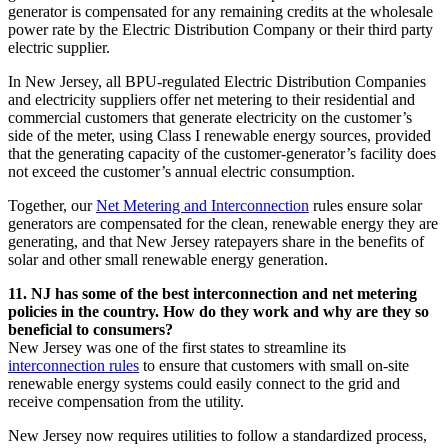
generator is compensated for any remaining credits at the wholesale
power rate by the Electric Distribution Company or their third party
electric supplier.​​​​‌ ‍ ​‍​‍‌‍ ‌ ​‍‌‍‍‌‌‍‌ ‌‍‍‌‌‍ ‍​‍​‍​ ‍‍​‍​‍‌ ​ ‌‍​‌‌‍ ‍‌‍‍‌‌ ‌​‌ ‍‌​‍ ‍‌‍‍‌‌‍ ​‍​‍​‍ ​​‍​‍‌‍‍​‌ ​‍‌‍‌‌‌‍‌‍​‍​‍​ ‍‍​‍​‍‌‍‍​‌ ‌​‌ ‌​‌ ​​​ ‍‍​‍ ​‍ ‌‍ ​‌‍ ‌‍​ ‌‍​‌‌‍ ​‌‍‍​‌‍ ‌ ​ ‌ ‌​​ ‍‍​ ​ ​ ​ ​ ​ ​ ​ ​‍ ‌‍‍‌‌‍ ‍‌ ‌​‌‍‌‌‌‍ ‍‌ ‌​​‍ ‌‍‌‌‌‍‌​‌‍‍‌‌ ‌​​‍ ‌‍ ‌‌‍ ‌‍‌​‌‍‌‌​ ‌‌ ​​‌ ​‍‌‍‌‌‌ ​ ‌‍‌‌‌‍ ‍‌ ‌​‌‍​‌‌ ‌​‌‍‍‌‌‍ ‌‍ ‍​ ‍ ‌‍‍‌‌‍‌​​ ‌​ ​​‌‍‌‍‌‍‌‌​ ​​​ ‌‌​ ​‌‌‍‌‍‌‍‌‌​‍ ‌​ ‌​​ ​‌​ ‍​‌‍‌​​‍ ‌​ ‌​‌‍‌​​ ‌‍​ ‍‌​‍ ‌‌‍​‌​ ​ ​ ‌​‌‍​ ​‍ ‌‌‍‌‌‌‍‌‍​ ‌‍​ ‌​​ ‍​‌‍​ ‌‍‌​​ ‌​​ ​‍​ ​‌‌‍​ ​ ‌‌​ ‍ ‌ ‌​‌ ‍‌‌ ​​‌‍‌‌​ ‌‌‍‍​‌‍‌‌‌‍ ​‌ ​​‌‌‌​‌‍ ‌ ​​‌‍‍‌‌‍​ ​ ‍ ‌ ​​‌‍​‌‌ ‌​‌‍‍​​ ‌‌‍​ ‌‍ ‌‍ ‍‌ ‌​‌‍‌‌‌‍ ‍‌ ‌​​‍‌‌​ ‌‌‌​​‍‌‌ ‌‍‍ ‌‍‌‌‌ ‍‌​‍‌‌​ ​ ‌​‌​​‍‌‌​ ​ ‌​‌​​‍‌‌​ ​‍​ ​‍​ ‌‌​ ​​​ ‌ ​ ​‍​ ​ ​ ‌ ‌‍‌‌‌‍​‍​ ‍‌‌‍‌‌‌‍‌‌‌‍​ ​‍‌‌​ ​‍​ ​‍​‍‌‌​ ‌‌‌​‌​​‍ ‍‌‍​ ‌‍‍​‌‍‍‌‌‍ ​‌‍‌​‌ ​‍‌‍‌‌‌‍ ‍​‍‌‌​ ‌‌‌​​‍‌‌ ‌‍‍ ‌‍‌‌‌ ‍‌​‍‌‌​ ​ ‌​‌​​‍‌‌​ ​ ‌​‌​​‍‌‌​ ​‍​ ​‍‌‍​‍​ ‍​​ ‍​​ ​ ‌‍‌‍‌‍‌‍​ ​ ​ ‌‍‌‍​ ‌‍‌‍‌‍​‌​ ‌‍​‍‌‌​ ​‍​ ​‍​‍‌‌​ ‌‌‌​‌​​‍ ‍‌ ‌​‌‍‌‌‌ ‍​‌ ‌​​ ‌‍​‍‌‍​‌‌ ​ ‌‍‌‌‌‌‌‌‌ ​‍‌‍ ​​ ‌‌‍‍​‌ ‌​‌ ‌​‌ ​​​‍‌‌​ ​ ‌​​‌​‍‌‌​ ​‍‌​‌‍​‍‌‌​ ​‍‌​‌‍‌‍ ​‌‍ ‌‍​ ‌‍​‌‌‍ ​‌‍‍​‌‍ ‌ ​ ‌ ‌​​‍‌‌​ ​ ‌​​‌​ ​ ​ ​ ​ ​ ​ ​ ​‍‌‍‌‍‍‌‌‍‌​​ ‌​ ​​‌‍‌‍‌‍‌‌​ ​​​ ‌‌​ ​‌‌‍‌‍‌‍‌‌​‍ ‌​ ‌​​ ​‌​ ‍​‌‍‌​​‍ ‌​ ‌​‌‍‌​​ ‌‍​ ‍‌​‍ ‌‌‍​‌​ ​ ​ ‌​‌‍​ ​‍ ‌‌‍‌‌‌‍‌‍​ ‌‍​ ‌​​ ‍​‌‍​ ‌‍‌​​ ‌​​ ​‍​ ​‌‌‍​ ​ ‌‌​‍‌‍‌ ‌​‌ ‍‌‌ ​​‌‍‌‌​ ‌‌‍‍​‌‍‌‌‌‍ ​‌ ​​‌‌‌​‌‍ ‌ ​​‌‍‍‌‌‍​ ​‍‌‍‌ ​​‌‍​‌‌ ‌​‌‍‍​​ ‌‌‍​ ‌‍ ‌‍ ‍‌ ‌​‌‍‌‌‌‍ ‍‌ ‌​​‍‌‌​ ‌‌‌​​‍‌‌ ‌‍‍ ‌‍‌‌‌ ‍‌​‍‌‌​ ​ ‌​‌​​‍‌‌​ ​ ‌​‌​​‍‌‌​ ​‍​ ​‍​ ‌‌​ ​​​ ‌ ​ ​‍​ ​ ​ ‌ ‌‍‌‌‌‍​‍​ ‍‌‌‍‌‌‌‍‌‌‌‍​ ​‍‌‌​ ​‍​ ​‍​‍‌‌​ ‌‌‌​‌​​‍ ‍‌‍​ ‌‍‍​‌‍‍‌‌‍ ​‌‍‌​‌ ​‍‌‍‌‌‌‍ ‍​‍‌‌​ ‌‌‌​​‍‌‌ ‌‍‍ ‌‍‌‌‌ ‍‌​‍‌‌​ ​ ‌​‌​​‍‌‌​ ​ ‌​‌​​‍‌‌​ ​‍​ ​‍‌‍​‍​ ‍​​ ‍​​ ​ ‌‍‌‍‌‍‌‍​ ​ ​ ‌‍‌‍​ ‌‍‌‍‌‍​‌​ ‌‍​‍‌‌​ ​‍​ ​‍​‍‌‌​ ‌‌‌​‌​​‍ ‍‌ ‌​‌‍‌‌‌ ‍​‌ ‌​​‍‌‍‌ ​​‌‍‌‌‌ ​‍‌ ​ ‌ ​​‌‍‌‌‌‍​ ‌ ‌​‌‍‍‌‌ ‌‍‌‍‌‌​ ‌‌ ​​‌ ‌‌‌‍​‍‌‍ ​‌‍‍‌‌ ​ ‌‍‍​‌‍‌‌‌‍‌​​‍​‍‌ ‌
In New Jersey, all BPU-regulated Electric Distribution Companies
and electricity suppliers offer net metering to their residential and
commercial customers that generate electricity on the customer’s
side of the meter, using Class I renewable energy sources, provided
that the generating capacity of the customer-generator’s facility does
not exceed the customer’s annual electric consumption.​​​​‌ ‍ ​‍​‍‌‍ ‌ ​‍‌‍‍‌‌‍‌ ‌‍‍‌‌‍ ‍​‍​‍​ ‍‍​‍​‍‌ ​ ‌‍​‌‌‍ ‍‌‍‍‌‌ ‌​‌ ‍‌​‍ ‍‌‍‍‌‌‍ ​‍​‍​‍ ​​‍​‍‌‍‍​‌ ​‍‌‍‌‌‌‍‌‍​‍​‍​ ‍‍​‍​‍‌‍‍​‌ ‌​‌ ‌​‌ ​​​ ‍‍​‍ ​‍ ‌‍ ​‌‍ ‌‍​ ‌‍​‌‌‍ ​‌‍‍​‌‍ ‌ ​ ‌ ‌​​ ‍‍​ ​ ​ ​ ​ ​ ​ ​ ​‍ ‌‍‍‌‌‍ ‍‌ ‌​‌‍‌‌‌‍ ‍‌ ‌​​‍ ‌‍‌‌‌‍‌​‌‍‍‌‌ ‌​​‍ ‌‍ ‌‌‍ ‌‍‌​‌‍‌‌​ ‌‌ ​​‌ ​‍‌‍‌‌‌ ​ ‌‍‌‌‌‍ ‍‌ ‌​‌‍​‌‌ ‌​‌‍‍‌‌‍ ‌‍ ‍​ ‍ ‌‍‍‌‌‍‌​​ ‌​ ​​‌‍‌‍‌‍‌‌​ ​​​ ‌‌​ ​‌‌‍‌‍‌‍‌‌​‍ ‌​ ‌​​ ​‌​ ‍​‌‍‌​​‍ ‌​ ‌​‌‍‌​​ ‌‍​ ‍‌​‍ ‌‌‍​‌​ ​ ​ ‌​‌‍​ ​‍ ‌‌‍‌‌‌‍‌‍​ ‌‍​ ‌​​ ‍​‌‍​ ‌‍‌​​ ‌​​ ​‍​ ​‌‌‍​ ​ ‌‌​ ‍ ‌ ‌​‌ ‍‌‌ ​​‌‍‌‌​ ‌‌‍‍​‌‍‌‌‌‍ ​‌ ​​‌‌‌​‌‍ ‌ ​​‌‍‍‌‌‍​ ​ ‍ ‌ ​​‌‍​‌‌ ‌​‌‍‍​​ ‌‌‍​ ‌‍ ‌‍ ‍‌ ‌​‌‍‌‌‌‍ ‍‌ ‌​​‍‌‌​ ‌‌‌​​‍‌‌ ‌‍‍ ‌‍‌‌‌ ‍‌​‍‌‌​ ​ ‌​‌​​‍‌‌​ ​ ‌​‌​​‍‌‌​ ​‍​ ​‍​ ‌​​ ‌‍‌‍​‌​ ‍​‌‍‌​‌‍‌‌​ ​ ​ ​ ‌‍​ ‌‍​‍‌‍‌‍‌‍​ ​‍‌‌​ ​‍​ ​‍​‍‌‌​ ‌‌‌​‌​​‍ ‍‌‍​ ‌‍‍​‌‍‍‌‌‍ ​‌‍‌​‌ ​‍‌‍‌‌‌‍ ‍​‍‌‌​ ‌‌‌​​‍‌‌ ‌‍‍ ‌‍‌‌‌ ‍‌​‍‌‌​ ​ ‌​‌​​‍‌‌​ ​ ‌​‌​​‍‌‌​ ​‍​ ​‍‌‍​‍​ ‌‍​ ‌ ‌‍​‍​ ‍‌‌‍​ ​ ​‌​ ​‌​ ​​​ ​‍‌‍​‌​ ‌‍​‍‌‌​ ​‍​ ​‍​‍‌‌​ ‌‌‌​‌​​‍ ‍‌ ‌​‌‍‌‌‌ ‍​‌ ‌​​ ‌‍​‍‌‍​‌‌ ​ ‌‍‌‌‌‌‌‌‌ ​‍‌‍ ​​ ‌‌‍‍​‌ ‌​‌ ‌​‌ ​​​‍‌‌​ ​ ‌​​‌​‍‌‌​ ​‍‌​‌‍​‍‌‌​ ​‍‌​‌‍‌‍ ​‌‍ ‌‍​ ‌‍​‌‌‍ ​‌‍‍​‌‍ ‌ ​ ‌ ‌​​‍‌‌​ ​ ‌​​‌​ ​ ​ ​ ​ ​ ​ ​ ​‍‌‍‌‍‍‌‌‍‌​​ ‌​ ​​‌‍‌‍‌‍‌‌​ ​​​ ‌‌​ ​‌‌‍‌‍‌‍‌‌​‍ ‌​ ‌​​ ​‌​ ‍​‌‍‌​​‍ ‌​ ‌​‌‍‌​​ ‌‍​ ‍‌​‍ ‌‌‍​‌​ ​ ​ ‌​‌‍​ ​‍ ‌‌‍‌‌‌‍‌‍​ ‌‍​ ‌​​ ‍​‌‍​ ‌‍‌​​ ‌​​ ​‍​ ​‌‌‍​ ​ ‌‌​‍‌‍‌ ‌​‌ ‍‌‌ ​​‌‍‌‌​ ‌‌‍‍​‌‍‌‌‌‍ ​‌ ​​‌‌‌​‌‍ ‌ ​​‌‍‍‌‌‍​ ​‍‌‍‌ ​​‌‍​‌‌ ‌​‌‍‍​​ ‌‌‍​ ‌‍ ‌‍ ‍‌ ‌​‌‍‌‌‌‍ ‍‌ ‌​​‍‌‌​ ‌‌‌​​‍‌‌ ‌‍‍ ‌‍‌‌‌ ‍‌​‍‌‌​ ​ ‌​‌​​‍‌‌​ ​ ‌​‌​​‍‌‌​ ​‍​ ​‍​ ‌​​ ‌‍‌‍​‌​ ‍​‌‍‌​‌‍‌‌​ ​ ​ ​ ‌‍​ ‌‍​‍‌‍‌‍‌‍​ ​‍‌‌​ ​‍​ ​‍​‍‌‌​ ‌‌‌​‌​​‍ ‍‌‍​ ‌‍‍​‌‍‍‌‌‍ ​‌‍‌​‌ ​‍‌‍‌‌‌‍ ‍​‍‌‌​ ‌‌‌​​‍‌‌ ‌‍‍ ‌‍‌‌‌ ‍‌​‍‌‌​ ​ ‌​‌​​‍‌‌​ ​ ‌​‌​​‍‌‌​ ​‍​ ​‍‌‍​‍​ ‌‍​ ‌ ‌‍​‍​ ‍‌‌‍​ ​ ​‌​ ​‌​ ​​​ ​‍‌‍​‌​ ‌‍​‍‌‌​ ​‍​ ​‍​‍‌‌​ ‌‌‌​‌​​‍ ‍‌ ‌​‌‍‌‌‌ ‍​‌ ‌​​‍‌‍‌ ​​‌‍‌‌‌ ​‍‌ ​ ‌ ​​‌‍‌‌‌‍​ ‌ ‌​‌‍‍‌‌ ‌‍‌‍‌‌​ ‌‌ ​​‌ ‌‌‌‍​‍‌‍ ​‌‍‍‌‌ ​ ‌‍‍​‌‍‌‌‌‍‌​​‍​‍‌ ‌
Together, our ​​​​‌ ‍ ​‍​‍‌‍ ‌ ​‍‌‍‍‌‌‍‌ ‌‍‍‌‌‍ ‍​‍​‍​ ‍‍​‍​‍‌ ​ ‌‍​‌‌‍ ‍‌‍‍‌‌ ‌​‌ ‍‌​‍ ‍‌‍‍‌‌‍ ​‍​‍​‍ ​​‍​‍‌‍‍​‌ ​‍‌‍‌‌‌‍‌‍​‍​‍​ ‍‍​‍​‍‌‍‍​‌ ‌​‌ ‌​‌ ​​​ ‍‍​‍ ​‍ ‌‍ ​‌‍ ‌‍​ ‌‍​‌‌‍ ​‌‍‍​‌‍ ‌ ​ ‌ ‌​​ ‍‍​ ​ ​ ​ ​ ​ ​ ​ ​‍ ‌‍‍‌‌‍ ‍‌ ‌​‌‍‌‌‌‍ ‍‌ ‌​​‍ ‌‍‌‌‌‍‌​‌‍‍‌‌ ‌​​‍ ‌‍ ‌‌‍ ‌‍‌​‌‍‌‌​ ‌‌ ​​‌ ​‍‌‍‌‌‌ ​ ‌‍‌‌‌‍ ‍‌ ‌​‌‍​‌‌ ‌​‌‍‍‌‌‍ ‌‍ ‍​ ‍ ‌‍‍‌‌‍‌​​ ‌​ ​​‌‍‌‍‌‍‌‌​ ​​​ ‌‌​ ​‌‌‍‌‍‌‍‌‌​‍ ‌​ ‌​​ ​‌​ ‍​‌‍‌​​‍ ‌​ ‌​‌‍‌​​ ‌‍​ ‍‌​‍ ‌‌‍​‌​ ​ ​ ‌​‌‍​ ​‍ ‌‌‍‌‌‌‍‌‍​ ‌‍​ ‌​​ ‍​‌‍​ ‌‍‌​​ ‌​​ ​‍​ ​‌‌‍​ ​ ‌‌​ ‍ ‌ ‌​‌ ‍‌‌ ​​‌‍‌‌​ ‌‌‍‍​‌‍‌‌‌‍ ​‌ ​​‌‌‌​‌‍ ‌ ​​‌‍‍‌‌‍​ ​ ‍ ‌ ​​‌‍​‌‌ ‌​‌‍‍​​ ‌‌‍​ ‌‍ ‌‍ ‍‌ ‌​‌‍‌‌‌‍ ‍‌ ‌​​‍‌‌​ ‌‌‌​​‍‌‌ ‌‍‍ ‌‍‌‌‌ ‍‌​‍‌‌​ ​ ‌​‌​​‍‌‌​ ​ ‌​‌​​‍‌‌​ ​‍​ ​‍​ ‌‌‌‍​‌‌‍‌​‌‍​‍‌‍‌‌​ ​ ​ ‌‌​ ​ ‌‍​‍​ ‍‌‌‍‌‌‌‍​ ​‍‌‌​ ​‍​ ​‍​‍‌‌​ ‌‌‌​‌​​‍ ‍‌‍​ ‌‍‍​‌‍‍‌‌‍ ​‌‍‌​‌ ​‍‌‍‌‌‌‍ ‍​‍‌‌​ ‌‌‌​​‍‌‌ ‌‍‍ ‌‍‌‌‌ ‍‌​‍‌‌​ ​ ‌​‌​​‍‌‌​ ​ ‌​‌​​‍‌‌​ ​‍​ ​‍​ ​ ​ ​ ​ ‍‌​ ‍​‌‍‌​‌‍​ ‌‍‌‍​ ‍‌​ ‌ ‌‍‌‍​ ​‍​ ‌ ​‍‌‌​ ​‍​ ​‍​‍‌‌​ ‌‌‌​‌​​‍ ‍‌ ‌​‌‍‌‌‌ ‍​‌ ‌​​ ‌‍​‍‌‍​‌‌ ​ ‌‍‌‌‌‌‌‌‌ ​‍‌‍ ​​ ‌‌‍‍​‌ ‌​‌ ‌​‌ ​​​‍‌‌​ ​ ‌​​‌​‍‌‌​ ​‍‌​‌‍​‍‌‌​ ​‍‌​‌‍‌‍ ​‌‍ ‌‍​ ‌‍​‌‌‍ ​‌‍‍​‌‍ ‌ ​ ‌ ‌​​‍‌‌​ ​ ‌​​‌​ ​ ​ ​ ​ ​ ​ ​ ​‍‌‍‌‍‍‌‌‍‌​​ ‌​ ​​‌‍‌‍‌‍‌‌​ ​​​ ‌‌​ ​‌‌‍‌‍‌‍‌‌​‍ ‌​ ‌​​ ​‌​ ‍​‌‍‌​​‍ ‌​ ‌​‌‍‌​​ ‌‍​ ‍‌​‍ ‌‌‍​‌​ ​ ​ ‌​‌‍​ ​‍ ‌‌‍‌‌‌‍‌‍​ ‌‍​ ‌​​ ‍​‌‍​ ‌‍‌​​ ‌​​ ​‍​ ​‌‌‍​ ​ ‌‌​‍‌‍‌ ‌​‌ ‍‌‌ ​​‌‍‌‌​ ‌‌‍‍​‌‍‌‌‌‍ ​‌ ​​‌‌‌​‌‍ ‌ ​​‌‍‍‌‌‍​ ​‍‌‍‌ ​​‌‍​‌‌ ‌​‌‍‍​​ ‌‌‍​ ‌‍ ‌‍ ‍‌ ‌​‌‍‌‌‌‍ ‍‌ ‌​​‍‌‌​ ‌‌‌​​‍‌‌ ‌‍‍ ‌‍‌‌‌ ‍‌​‍‌‌​ ​ ‌​‌​​‍‌‌​ ​ ‌​‌​​‍‌‌​ ​‍​ ​‍​ ‌‌‌‍​‌‌‍‌​‌‍​‍‌‍‌‌​ ​ ​ ‌‌​ ​ ‌‍​‍​ ‍‌‌‍‌‌‌‍​ ​‍‌‌​ ​‍​ ​‍​‍‌‌​ ‌‌‌​‌​​‍ ‍‌‍​ ‌‍‍​‌‍‍‌‌‍ ​‌‍‌​‌ ​‍‌‍‌‌‌‍ ‍​‍‌‌​ ‌‌‌​​‍‌‌ ‌‍‍ ‌‍‌‌‌ ‍‌​‍‌‌​ ​ ‌​‌​​‍‌‌​ ​ ‌​‌​​‍‌‌​ ​‍​ ​‍​ ​ ​ ​ ​ ‍‌​ ‍​‌‍‌​‌‍​ ‌‍‌‍​ ‍‌​ ‌ ‌‍‌‍​ ​‍​ ‌ ​‍‌‌​ ​‍​ ​‍​‍‌‌​ ‌‌‌​‌​​‍ ‍‌ ‌​‌‍‌‌‌ ‍​‌ ‌​​‍‌‍‌ ​​‌‍‌‌‌ ​‍‌ ​ ‌ ​​‌‍‌‌‌‍​ ‌ ‌​‌‍‍‌‌ ‌‍‌‍‌‌​ ‌‌ ​​‌ ‌‌‌‍​‍‌‍ ​‌‍‍‌‌ ​ ‌‍‍​‌‍‌‌‌‍‌​​‍​‍‌ ‌
Net Metering and Interconnection
rules ensure solar
generators are compensated for the clean, renewable energy they are
generating, and that New Jersey ratepayers share in the benefits of
solar and other small renewable energy generation.​​​​‌ ‍ ​‍​‍‌‍ ‌ ​‍‌‍‍‌‌‍‌ ‌‍‍‌‌‍ ‍​‍​‍​ ‍‍​‍​‍‌ ​ ‌‍​‌‌‍ ‍‌‍‍‌‌ ‌​‌ ‍‌​‍ ‍‌‍‍‌‌‍ ​‍​‍​‍ ​​‍​‍‌‍‍​‌ ​‍‌‍‌‌‌‍‌‍​‍​‍​ ‍‍​‍​‍‌‍‍​‌ ‌​‌ ‌​‌ ​​​ ‍‍​‍ ​‍ ‌‍ ​‌‍ ‌‍​ ‌‍​‌‌‍ ​‌‍‍​‌‍ ‌ ​ ‌ ‌​​ ‍‍​ ​ ​ ​ ​ ​ ​ ​ ​‍ ‌‍‍‌‌‍ ‍‌ ‌​‌‍‌‌‌‍ ‍‌ ‌​​‍ ‌‍‌‌‌‍‌​‌‍‍‌‌ ‌​​‍ ‌‍ ‌‌‍ ‌‍‌​‌‍‌‌​ ‌‌ ​​‌ ​‍‌‍‌‌‌ ​ ‌‍‌‌‌‍ ‍‌ ‌​‌‍​‌‌ ‌​‌‍‍‌‌‍ ‌‍ ‍​ ‍ ‌‍‍‌‌‍‌​​ ‌​ ​​‌‍‌‍‌‍‌‌​ ​​​ ‌‌​ ​‌‌‍‌‍‌‍‌‌​‍ ‌​ ‌​​ ​‌​ ‍​‌‍‌​​‍ ‌​ ‌​‌‍‌​​ ‌‍​ ‍‌​‍ ‌‌‍​‌​ ​ ​ ‌​‌‍​ ​‍ ‌‌‍‌‌‌‍‌‍​ ‌‍​ ‌​​ ‍​‌‍​ ‌‍‌​​ ‌​​ ​‍​ ​‌‌‍​ ​ ‌‌​ ‍ ‌ ‌​‌ ‍‌‌ ​​‌‍‌‌​ ‌‌‍‍​‌‍‌‌‌‍ ​‌ ​​‌‌‌​‌‍ ‌ ​​‌‍‍‌‌‍​ ​ ‍ ‌ ​​‌‍​‌‌ ‌​‌‍‍​​ ‌‌‍​ ‌‍ ‌‍ ‍‌ ‌​‌‍‌‌‌‍ ‍‌ ‌​​‍‌‌​ ‌‌‌​​‍‌‌ ‌‍‍ ‌‍‌‌‌ ‍‌​‍‌‌​ ​ ‌​‌​​‍‌‌​ ​ ‌​‌​​‍‌‌​ ​‍​ ​‍​ ‌‌‌‍​‌‌‍‌​‌‍​‍‌‍‌‌​ ​ ​ ‌‌​ ​ ‌‍​‍​ ‍‌‌‍‌‌‌‍​ ​‍‌‌​ ​‍​ ​‍​‍‌‌​ ‌‌‌​‌​​‍ ‍‌‍​ ‌‍‍​‌‍‍‌‌‍ ​‌‍‌​‌ ​‍‌‍‌‌‌‍ ‍​‍‌‌​ ‌‌‌​​‍‌‌ ‌‍‍ ‌‍‌‌‌ ‍‌​‍‌‌​ ​ ‌​‌​​‍‌‌​ ​ ‌​‌​​‍‌‌​ ​‍​ ​‍​ ‌​‌‍‌‍​ ‌​‌‍‌​‌‍‌‌​ ​‍​ ​‍​ ‌‍‌‍‌​​ ‌‌​ ‌ ​ ‌​​‍‌‌​ ​‍​ ​‍​‍‌‌​ ‌‌‌​‌​​‍ ‍‌ ‌​‌‍‌‌‌ ‍​‌ ‌​​ ‌‍​‍‌‍​‌‌ ​ ‌‍‌‌‌‌‌‌‌ ​‍‌‍ ​​ ‌‌‍‍​‌ ‌​‌ ‌​‌ ​​​‍‌‌​ ​ ‌​​‌​‍‌‌​ ​‍‌​‌‍​‍‌‌​ ​‍‌​‌‍‌‍ ​‌‍ ‌‍​ ‌‍​‌‌‍ ​‌‍‍​‌‍ ‌ ​ ‌ ‌​​‍‌‌​ ​ ‌​​‌​ ​ ​ ​ ​ ​ ​ ​ ​‍‌‍‌‍‍‌‌‍‌​​ ‌​ ​​‌‍‌‍‌‍‌‌​ ​​​ ‌‌​ ​‌‌‍‌‍‌‍‌‌​‍ ‌​ ‌​​ ​‌​ ‍​‌‍‌​​‍ ‌​ ‌​‌‍‌​​ ‌‍​ ‍‌​‍ ‌‌‍​‌​ ​ ​ ‌​‌‍​ ​‍ ‌‌‍‌‌‌‍‌‍​ ‌‍​ ‌​​ ‍​‌‍​ ‌‍‌​​ ‌​​ ​‍​ ​‌‌‍​ ​ ‌‌​‍‌‍‌ ‌​‌ ‍‌‌ ​​‌‍‌‌​ ‌‌‍‍​‌‍‌‌‌‍ ​‌ ​​‌‌‌​‌‍ ‌ ​​‌‍‍‌‌‍​ ​‍‌‍‌ ​​‌‍​‌‌ ‌​‌‍‍​​ ‌‌‍​ ‌‍ ‌‍ ‍‌ ‌​‌‍‌‌‌‍ ‍‌ ‌​​‍‌‌​ ‌‌‌​​‍‌‌ ‌‍‍ ‌‍‌‌‌ ‍‌​‍‌‌​ ​ ‌​‌​​‍‌‌​ ​ ‌​‌​​‍‌‌​ ​‍​ ​‍​ ‌‌‌‍​‌‌‍‌​‌‍​‍‌‍‌‌​ ​ ​ ‌‌​ ​ ‌‍​‍​ ‍‌‌‍‌‌‌‍​ ​‍‌‌​ ​‍​ ​‍​‍‌‌​ ‌‌‌​‌​​‍ ‍‌‍​ ‌‍‍​‌‍‍‌‌‍ ​‌‍‌​‌ ​‍‌‍‌‌‌‍ ‍​‍‌‌​ ‌‌‌​​‍‌‌ ‌‍‍ ‌‍‌‌‌ ‍‌​‍‌‌​ ​ ‌​‌​​‍‌‌​ ​ ‌​‌​​‍‌‌​ ​‍​ ​‍​ ‌​‌‍‌‍​ ‌​‌‍‌​‌‍‌‌​ ​‍​ ​‍​ ‌‍‌‍‌​​ ‌‌​ ‌ ​ ‌​​‍‌‌​ ​‍​ ​‍​‍‌‌​ ‌‌‌​‌​​‍ ‍‌ ‌​‌‍‌‌‌ ‍​‌ ‌​​‍‌‍‌ ​​‌‍‌‌‌ ​‍‌ ​ ‌ ​​‌‍‌‌‌‍​ ‌ ‌​‌‍‍‌‌ ‌‍‌‍‌‌​ ‌‌ ​​‌ ‌‌‌‍​‍‌‍ ​‌‍‍‌‌ ​ ‌‍‍​‌‍‌‌‌‍‌​​‍​‍‌ ‌
11. NJ has some of the best interconnection and net metering
policies in the country. How do they work and why are they so
beneficial to consumers?​​​​‌ ‍ ​‍​‍‌‍ ‌ ​‍‌‍‍‌‌‍‌ ‌‍‍‌‌‍ ‍​‍​‍​ ‍‍​‍​‍‌ ​ ‌‍​‌‌‍ ‍‌‍‍‌‌ ‌​‌ ‍‌​‍ ‍‌‍‍‌‌‍ ​‍​‍​‍ ​​‍​‍‌‍‍​‌ ​‍‌‍‌‌‌‍‌‍​‍​‍​ ‍‍​‍​‍‌‍‍​‌ ‌​‌ ‌​‌ ​​​ ‍‍​‍ ​‍ ‌‍ ​‌‍ ‌‍​ ‌‍​‌‌‍ ​‌‍‍​‌‍ ‌ ​ ‌ ‌​​ ‍‍​ ​ ​ ​ ​ ​ ​ ​ ​‍ ‌‍‍‌‌‍ ‍‌ ‌​‌‍‌‌‌‍ ‍‌ ‌​​‍ ‌‍‌‌‌‍‌​‌‍‍‌‌ ‌​​‍ ‌‍ ‌‌‍ ‌‍‌​‌‍‌‌​ ‌‌ ​​‌ ​‍‌‍‌‌‌ ​ ‌‍‌‌‌‍ ‍‌ ‌​‌‍​‌‌ ‌​‌‍‍‌‌‍ ‌‍ ‍​ ‍ ‌‍‍‌‌‍‌​​ ‌​ ​​‌‍‌‍‌‍‌‌​ ​​​ ‌‌​ ​‌‌‍‌‍‌‍‌‌​‍ ‌​ ‌​​ ​‌​ ‍​‌‍‌​​‍ ‌​ ‌​‌‍‌​​ ‌‍​ ‍‌​‍ ‌‌‍​‌​ ​ ​ ‌​‌‍​ ​‍ ‌‌‍‌‌‌‍‌‍​ ‌‍​ ‌​​ ‍​‌‍​ ‌‍‌​​ ‌​​ ​‍​ ​‌‌‍​ ​ ‌‌​ ‍ ‌ ‌​‌ ‍‌‌ ​​‌‍‌‌​ ‌‌‍‍​‌‍‌‌‌‍ ​‌ ​​‌‌‌​‌‍ ‌ ​​‌‍‍‌‌‍​ ​ ‍ ‌ ​​‌‍​‌‌ ‌​‌‍‍​​ ‌‌‍​ ‌‍ ‌‍ ‍‌ ‌​‌‍‌‌‌‍ ‍‌ ‌​​‍‌‌​ ‌‌‌​​‍‌‌ ‌‍‍ ‌‍‌‌‌ ‍‌​‍‌‌​ ​ ‌​‌​​‍‌‌​ ​ ‌​‌​​‍‌‌​ ​‍​ ​‍‌‍‌​‌‍​ ‌‍‌​​ ​ ​ ‌‌‌‍​ ​ ​​​ ​‌​ ‍‌​ ‌​‌‍‌‍‌‍‌‌​‍‌‌​ ​‍​ ​‍​‍‌‌​ ‌‌‌​‌​​‍ ‍‌‍​ ‌‍‍​‌‍‍‌‌‍ ​‌‍‌​‌ ​‍‌‍‌‌‌‍ ‍​‍‌‌​ ‌‌‌​​‍‌‌ ‌‍‍ ‌‍‌‌‌ ‍‌​‍‌‌​ ​ ‌​‌​​‍‌‌​ ​ ‌​‌​​‍‌‌​ ​‍​ ​‍​ ‌​‌‍‌‍​ ‍‌​ ‌​​ ‌ ​ ​‌​ ‌‍‌‍‌​​ ‌ ​ ‌ ​ ‍‌​ ‌​​‍‌‌​ ​‍​ ​‍​‍‌‌​ ‌‌‌​‌​​‍ ‍‌ ‌​‌‍‌‌‌ ‍​‌ ‌​​ ‌‍​‍‌‍​‌‌ ​ ‌‍‌‌‌‌‌‌‌ ​‍‌‍ ​​ ‌‌‍‍​‌ ‌​‌ ‌​‌ ​​​‍‌‌​ ​ ‌​​‌​‍‌‌​ ​‍‌​‌‍​‍‌‌​ ​‍‌​‌‍‌‍ ​‌‍ ‌‍​ ‌‍​‌‌‍ ​‌‍‍​‌‍ ‌ ​ ‌ ‌​​‍‌‌​ ​ ‌​​‌​ ​ ​ ​ ​ ​ ​ ​ ​‍‌‍‌‍‍‌‌‍‌​​ ‌​ ​​‌‍‌‍‌‍‌‌​ ​​​ ‌‌​ ​‌‌‍‌‍‌‍‌‌​‍ ‌​ ‌​​ ​‌​ ‍​‌‍‌​​‍ ‌​ ‌​‌‍‌​​ ‌‍​ ‍‌​‍ ‌‌‍​‌​ ​ ​ ‌​‌‍​ ​‍ ‌‌‍‌‌‌‍‌‍​ ‌‍​ ‌​​ ‍​‌‍​ ‌‍‌​​ ‌​​ ​‍​ ​‌‌‍​ ​ ‌‌​‍‌‍‌ ‌​‌ ‍‌‌ ​​‌‍‌‌​ ‌‌‍‍​‌‍‌‌‌‍ ​‌ ​​‌‌‌​‌‍ ‌ ​​‌‍‍‌‌‍​ ​‍‌‍‌ ​​‌‍​‌‌ ‌​‌‍‍​​ ‌‌‍​ ‌‍ ‌‍ ‍‌ ‌​‌‍‌‌‌‍ ‍‌ ‌​​‍‌‌​ ‌‌‌​​‍‌‌ ‌‍‍ ‌‍‌‌‌ ‍‌​‍‌‌​ ​ ‌​‌​​‍‌‌​ ​ ‌​‌​​‍‌‌​ ​‍​ ​‍‌‍‌​‌‍​ ‌‍‌​​ ​ ​ ‌‌‌‍​ ​ ​​​ ​‌​ ‍‌​ ‌​‌‍‌‍‌‍‌‌​‍‌‌​ ​‍​ ​‍​‍‌‌​ ‌‌‌​‌​​‍ ‍‌‍​ ‌‍‍​‌‍‍‌‌‍ ​‌‍‌​‌ ​‍‌‍‌‌‌‍ ‍​‍‌‌​ ‌‌‌​​‍‌‌ ‌‍‍ ‌‍‌‌‌ ‍‌​‍‌‌​ ​ ‌​‌​​‍‌‌​ ​ ‌​‌​​‍‌‌​ ​‍​ ​‍​ ‌​‌‍‌‍​ ‍‌​ ‌​​ ‌ ​ ​‌​ ‌‍‌‍‌​​ ‌ ​ ‌ ​ ‍‌​ ‌​​‍‌‌​ ​‍​ ​‍​‍‌‌​ ‌‌‌​‌​​‍ ‍‌ ‌​‌‍‌‌‌ ‍​‌ ‌​​‍‌‍‌ ​​‌‍‌‌‌ ​‍‌ ​ ‌ ​​‌‍‌‌‌‍​ ‌ ‌​‌‍‍‌‌ ‌‍‌‍‌‌​ ‌‌ ​​‌ ‌‌‌‍​‍‌‍ ​‌‍‍‌‌ ​ ‌‍‍​‌‍‌‌‌‍‌​​‍​‍‌ ‌
New Jersey was one of the first states to streamline its
interconnection rules
to ensure that customers with small on-site
renewable energy systems could easily connect to the grid and
receive compensation from the utility.​​​​‌ ‍ ​‍​‍‌‍ ‌ ​‍‌‍‍‌‌‍‌ ‌‍‍‌‌‍ ‍​‍​‍​ ‍‍​‍​‍‌ ​ ‌‍​‌‌‍ ‍‌‍‍‌‌ ‌​‌ ‍‌​‍ ‍‌‍‍‌‌‍ ​‍​‍​‍ ​​‍​‍‌‍‍​‌ ​‍‌‍‌‌‌‍‌‍​‍​‍​ ‍‍​‍​‍‌‍‍​‌ ‌​‌ ‌​‌ ​​​ ‍‍​‍ ​‍ ‌‍ ​‌‍ ‌‍​ ‌‍​‌‌‍ ​‌‍‍​‌‍ ‌ ​ ‌ ‌​​ ‍‍​ ​ ​ ​ ​ ​ ​ ​ ​‍ ‌‍‍‌‌‍ ‍‌ ‌​‌‍‌‌‌‍ ‍‌ ‌​​‍ ‌‍‌‌‌‍‌​‌‍‍‌‌ ‌​​‍ ‌‍ ‌‌‍ ‌‍‌​‌‍‌‌​ ‌‌ ​​‌ ​‍‌‍‌‌‌ ​ ‌‍‌‌‌‍ ‍‌ ‌​‌‍​‌‌ ‌​‌‍‍‌‌‍ ‌‍ ‍​ ‍ ‌‍‍‌‌‍‌​​ ‌​ ​​‌‍‌‍‌‍‌‌​ ​​​ ‌‌​ ​‌‌‍‌‍‌‍‌‌​‍ ‌​ ‌​​ ​‌​ ‍​‌‍‌​​‍ ‌​ ‌​‌‍‌​​ ‌‍​ ‍‌​‍ ‌‌‍​‌​ ​ ​ ‌​‌‍​ ​‍ ‌‌‍‌‌‌‍‌‍​ ‌‍​ ‌​​ ‍​‌‍​ ‌‍‌​​ ‌​​ ​‍​ ​‌‌‍​ ​ ‌‌​ ‍ ‌ ‌​‌ ‍‌‌ ​​‌‍‌‌​ ‌‌‍‍​‌‍‌‌‌‍ ​‌ ​​‌‌‌​‌‍ ‌ ​​‌‍‍‌‌‍​ ​ ‍ ‌ ​​‌‍​‌‌ ‌​‌‍‍​​ ‌‌‍​ ‌‍ ‌‍ ‍‌ ‌​‌‍‌‌‌‍ ‍‌ ‌​​‍‌‌​ ‌‌‌​​‍‌‌ ‌‍‍ ‌‍‌‌‌ ‍‌​‍‌‌​ ​ ‌​‌​​‍‌‌​ ​ ‌​‌​​‍‌‌​ ​‍​ ​‍‌‍‌​‌‍​ ‌‍‌​​ ​ ​ ‌‌‌‍​ ​ ​​​ ​‌​ ‍‌​ ‌​‌‍‌‍‌‍‌‌​‍‌‌​ ​‍​ ​‍​‍‌‌​ ‌‌‌​‌​​‍ ‍‌‍​ ‌‍‍​‌‍‍‌‌‍ ​‌‍‌​‌ ​‍‌‍‌‌‌‍ ‍​‍‌‌​ ‌‌‌​​‍‌‌ ‌‍‍ ‌‍‌‌‌ ‍‌​‍‌‌​ ​ ‌​‌​​‍‌‌​ ​ ‌​‌​​‍‌‌​ ​‍​ ​‍‌‍​‌‌‍‌‌​ ‍​​ ‌​‌‍‌‍​ ​‌​ ‍‌​ ‌‌​ ‌ ‌‍​ ​ ‌‌‌‍‌‍​‍‌‌​ ​‍​ ​‍​‍‌‌​ ‌‌‌​‌​​‍ ‍‌ ‌​‌‍‌‌‌ ‍​‌ ‌​​ ‌‍​‍‌‍​‌‌ ​ ‌‍‌‌‌‌‌‌‌ ​‍‌‍ ​​ ‌‌‍‍​‌ ‌​‌ ‌​‌ ​​​‍‌‌​ ​ ‌​​‌​‍‌‌​ ​‍‌​‌‍​‍‌‌​ ​‍‌​‌‍‌‍ ​‌‍ ‌‍​ ‌‍​‌‌‍ ​‌‍‍​‌‍ ‌ ​ ‌ ‌​​‍‌‌​ ​ ‌​​‌​ ​ ​ ​ ​ ​ ​ ​ ​‍‌‍‌‍‍‌‌‍‌​​ ‌​ ​​‌‍‌‍‌‍‌‌​ ​​​ ‌‌​ ​‌‌‍‌‍‌‍‌‌​‍ ‌​ ‌​​ ​‌​ ‍​‌‍‌​​‍ ‌​ ‌​‌‍‌​​ ‌‍​ ‍‌​‍ ‌‌‍​‌​ ​ ​ ‌​‌‍​ ​‍ ‌‌‍‌‌‌‍‌‍​ ‌‍​ ‌​​ ‍​‌‍​ ‌‍‌​​ ‌​​ ​‍​ ​‌‌‍​ ​ ‌‌​‍‌‍‌ ‌​‌ ‍‌‌ ​​‌‍‌‌​ ‌‌‍‍​‌‍‌‌‌‍ ​‌ ​​‌‌‌​‌‍ ‌ ​​‌‍‍‌‌‍​ ​‍‌‍‌ ​​‌‍​‌‌ ‌​‌‍‍​​ ‌‌‍​ ‌‍ ‌‍ ‍‌ ‌​‌‍‌‌‌‍ ‍‌ ‌​​‍‌‌​ ‌‌‌​​‍‌‌ ‌‍‍ ‌‍‌‌‌ ‍‌​‍‌‌​ ​ ‌​‌​​‍‌‌​ ​ ‌​‌​​‍‌‌​ ​‍​ ​‍‌‍‌​‌‍​ ‌‍‌​​ ​ ​ ‌‌‌‍​ ​ ​​​ ​‌​ ‍‌​ ‌​‌‍‌‍‌‍‌‌​‍‌‌​ ​‍​ ​‍​‍‌‌​ ‌‌‌​‌​​‍ ‍‌‍​ ‌‍‍​‌‍‍‌‌‍ ​‌‍‌​‌ ​‍‌‍‌‌‌‍ ‍​‍‌‌​ ‌‌‌​​‍‌‌ ‌‍‍ ‌‍‌‌‌ ‍‌​‍‌‌​ ​ ‌​‌​​‍‌‌​ ​ ‌​‌​​‍‌‌​ ​‍​ ​‍‌‍​‌‌‍‌‌​ ‍​​ ‌​‌‍‌‍​ ​‌​ ‍‌​ ‌‌​ ‌ ‌‍​ ​ ‌‌‌‍‌‍​‍‌‌​ ​‍​ ​‍​‍‌‌​ ‌‌‌​‌​​‍ ‍‌ ‌​‌‍‌‌‌ ‍​‌ ‌​​‍‌‍‌ ​​‌‍‌‌‌ ​‍‌ ​ ‌ ​​‌‍‌‌‌‍​ ‌ ‌​‌‍‍‌‌ ‌‍‌‍‌‌​ ‌‌ ​​‌ ‌‌‌‍​‍‌‍ ​‌‍‍‌‌ ​ ‌‍‍​‌‍‌‌‌‍‌​​‍​‍‌ ‌
New Jersey now requires utilities to follow a standardized process,