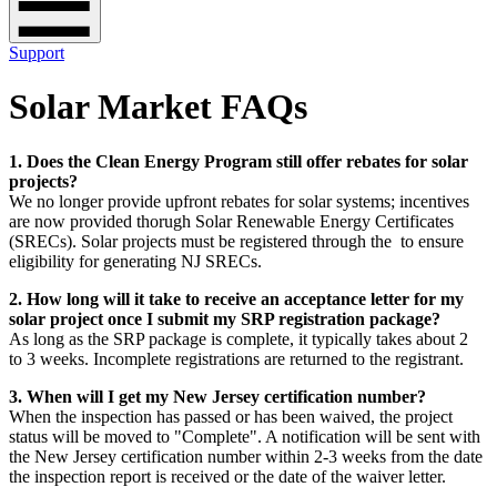
Support
Solar Market FAQs
1. Does the Clean Energy Program still offer rebates for solar
projects?​​​​‌ ‍ ​‍​‍‌‍ ‌ ​‍‌‍‍‌‌‍‌ ‌‍‍‌‌‍ ‍​‍​‍​ ‍‍​‍​‍‌ ​ ‌‍​‌‌‍ ‍‌‍‍‌‌ ‌​‌ ‍‌​‍ ‍‌‍‍‌‌‍ ​‍​‍​‍ ​​‍​‍‌‍‍​‌ ​‍‌‍‌‌‌‍‌‍​‍​‍​ ‍‍​‍​‍‌‍‍​‌ ‌​‌ ‌​‌ ​​​ ‍‍​‍ ​‍ ‌‍ ​‌‍ ‌‍​ ‌‍​‌‌‍ ​‌‍‍​‌‍ ‌ ​ ‌ ‌​​ ‍‍​ ​ ​ ​ ​ ​ ​ ​ ​‍ ‌‍‍‌‌‍ ‍‌ ‌​‌‍‌‌‌‍ ‍‌ ‌​​‍ ‌‍‌‌‌‍‌​‌‍‍‌‌ ‌​​‍ ‌‍ ‌‌‍ ‌‍‌​‌‍‌‌​ ‌‌ ​​‌ ​‍‌‍‌‌‌ ​ ‌‍‌‌‌‍ ‍‌ ‌​‌‍​‌‌ ‌​‌‍‍‌‌‍ ‌‍ ‍​ ‍ ‌‍‍‌‌‍‌​​ ‌​ ​​‌‍‌‍‌‍‌‌​ ​​​ ‌‌​ ​‌‌‍‌‍‌‍‌‌​‍ ‌​ ‌​​ ​‌​ ‍​‌‍‌​​‍ ‌​ ‌​‌‍‌​​ ‌‍​ ‍‌​‍ ‌‌‍​‌​ ​ ​ ‌​‌‍​ ​‍ ‌‌‍‌‌‌‍‌‍​ ‌‍​ ‌​​ ‍​‌‍​ ‌‍‌​​ ‌​​ ​‍​ ​‌‌‍​ ​ ‌‌​ ‍ ‌ ‌​‌ ‍‌‌ ​​‌‍‌‌​ ‌‌‍‍​‌‍‌‌‌‍ ​‌ ​​‌‌‌​‌‍ ‌ ​​‌‍‍‌‌‍​ ​ ‍ ‌ ​​‌‍​‌‌ ‌​‌‍‍​​ ‌‌‍​ ‌‍ ‌‍ ‍‌ ‌​‌‍‌‌‌‍ ‍‌ ‌​​‍‌‌​ ‌‌‌​​‍‌‌ ‌‍‍ ‌‍‌‌‌ ‍‌​‍‌‌​ ​ ‌​‌​​‍‌‌​ ​ ‌​‌​​‍‌‌​ ​‍​ ​‍‌‍​ ​ ​‌‌‍‌​​ ‍​​ ​ ​ ‌​​ ​‍‌‍‌‌‌‍​ ​ ​​​ ​ ‌‍‌​​‍‌‌​ ​‍​ ​‍​‍‌‌​ ‌‌‌​‌​​‍ ‍‌‍​ ‌‍‍​‌‍‍‌‌‍ ​‌‍‌​‌ ​‍‌‍‌‌‌‍ ‍​‍‌‌​ ‌‌‌​​‍‌‌ ‌‍‍ ‌‍‌‌‌ ‍‌​‍‌‌​ ​ ‌​‌​​‍‌‌​ ​ ‌​‌​​‍‌‌​ ​‍​ ​‍‌‍​‍‌‍‌‌‌‍​ ​ ‍​‌‍​ ‌‍‌​​ ​‍​ ​‍‌‍‌‌​ ​‍‌‍‌​​ ‍​​‍‌‌​ ​‍​ ​‍​‍‌‌​ ‌‌‌​‌​​‍ ‍‌ ‌​‌‍‌‌‌ ‍​‌ ‌​​ ‌‍​‍‌‍​‌‌ ​ ‌‍‌‌‌‌‌‌‌ ​‍‌‍ ​​ ‌‌‍‍​‌ ‌​‌ ‌​‌ ​​​‍‌‌​ ​ ‌​​‌​‍‌‌​ ​‍‌​‌‍​‍‌‌​ ​‍‌​‌‍‌‍ ​‌‍ ‌‍​ ‌‍​‌‌‍ ​‌‍‍​‌‍ ‌ ​ ‌ ‌​​‍‌‌​ ​ ‌​​‌​ ​ ​ ​ ​ ​ ​ ​ ​‍‌‍‌‍‍‌‌‍‌​​ ‌​ ​​‌‍‌‍‌‍‌‌​ ​​​ ‌‌​ ​‌‌‍‌‍‌‍‌‌​‍ ‌​ ‌​​ ​‌​ ‍​‌‍‌​​‍ ‌​ ‌​‌‍‌​​ ‌‍​ ‍‌​‍ ‌‌‍​‌​ ​ ​ ‌​‌‍​ ​‍ ‌‌‍‌‌‌‍‌‍​ ‌‍​ ‌​​ ‍​‌‍​ ‌‍‌​​ ‌​​ ​‍​ ​‌‌‍​ ​ ‌‌​‍‌‍‌ ‌​‌ ‍‌‌ ​​‌‍‌‌​ ‌‌‍‍​‌‍‌‌‌‍ ​‌ ​​‌‌‌​‌‍ ‌ ​​‌‍‍‌‌‍​ ​‍‌‍‌ ​​‌‍​‌‌ ‌​‌‍‍​​ ‌‌‍​ ‌‍ ‌‍ ‍‌ ‌​‌‍‌‌‌‍ ‍‌ ‌​​‍‌‌​ ‌‌‌​​‍‌‌ ‌‍‍ ‌‍‌‌‌ ‍‌​‍‌‌​ ​ ‌​‌​​‍‌‌​ ​ ‌​‌​​‍‌‌​ ​‍​ ​‍‌‍​ ​ ​‌‌‍‌​​ ‍​​ ​ ​ ‌​​ ​‍‌‍‌‌‌‍​ ​ ​​​ ​ ‌‍‌​​‍‌‌​ ​‍​ ​‍​‍‌‌​ ‌‌‌​‌​​‍ ‍‌‍​ ‌‍‍​‌‍‍‌‌‍ ​‌‍‌​‌ ​‍‌‍‌‌‌‍ ‍​‍‌‌​ ‌‌‌​​‍‌‌ ‌‍‍ ‌‍‌‌‌ ‍‌​‍‌‌​ ​ ‌​‌​​‍‌‌​ ​ ‌​‌​​‍‌‌​ ​‍​ ​‍‌‍​‍‌‍‌‌‌‍​ ​ ‍​‌‍​ ‌‍‌​​ ​‍​ ​‍‌‍‌‌​ ​‍‌‍‌​​ ‍​​‍‌‌​ ​‍​ ​‍​‍‌‌​ ‌‌‌​‌​​‍ ‍‌ ‌​‌‍‌‌‌ ‍​‌ ‌​​‍‌‍‌ ​​‌‍‌‌‌ ​‍‌ ​ ‌ ​​‌‍‌‌‌‍​ ‌ ‌​‌‍‍‌‌ ‌‍‌‍‌‌​ ‌‌ ​​‌ ‌‌‌‍​‍‌‍ ​‌‍‍‌‌ ​ ‌‍‍​‌‍‌‌‌‍‌​​‍​‍‌ ‌
We no longer provide upfront rebates for solar systems; incentives
are now provided thorugh Solar Renewable Energy Certificates
(SRECs). Solar projects must be registered through the ​​​​‌ ‍ ​‍​‍‌‍ ‌ ​‍‌‍‍‌‌‍‌ ‌‍‍‌‌‍ ‍​‍​‍​ ‍‍​‍​‍‌ ​ ‌‍​‌‌‍ ‍‌‍‍‌‌ ‌​‌ ‍‌​‍ ‍‌‍‍‌‌‍ ​‍​‍​‍ ​​‍​‍‌‍‍​‌ ​‍‌‍‌‌‌‍‌‍​‍​‍​ ‍‍​‍​‍‌‍‍​‌ ‌​‌ ‌​‌ ​​​ ‍‍​‍ ​‍ ‌‍ ​‌‍ ‌‍​ ‌‍​‌‌‍ ​‌‍‍​‌‍ ‌ ​ ‌ ‌​​ ‍‍​ ​ ​ ​ ​ ​ ​ ​ ​‍ ‌‍‍‌‌‍ ‍‌ ‌​‌‍‌‌‌‍ ‍‌ ‌​​‍ ‌‍‌‌‌‍‌​‌‍‍‌‌ ‌​​‍ ‌‍ ‌‌‍ ‌‍‌​‌‍‌‌​ ‌‌ ​​‌ ​‍‌‍‌‌‌ ​ ‌‍‌‌‌‍ ‍‌ ‌​‌‍​‌‌ ‌​‌‍‍‌‌‍ ‌‍ ‍​ ‍ ‌‍‍‌‌‍‌​​ ‌​ ​​‌‍‌‍‌‍‌‌​ ​​​ ‌‌​ ​‌‌‍‌‍‌‍‌‌​‍ ‌​ ‌​​ ​‌​ ‍​‌‍‌​​‍ ‌​ ‌​‌‍‌​​ ‌‍​ ‍‌​‍ ‌‌‍​‌​ ​ ​ ‌​‌‍​ ​‍ ‌‌‍‌‌‌‍‌‍​ ‌‍​ ‌​​ ‍​‌‍​ ‌‍‌​​ ‌​​ ​‍​ ​‌‌‍​ ​ ‌‌​ ‍ ‌ ‌​‌ ‍‌‌ ​​‌‍‌‌​ ‌‌‍‍​‌‍‌‌‌‍ ​‌ ​​‌‌‌​‌‍ ‌ ​​‌‍‍‌‌‍​ ​ ‍ ‌ ​​‌‍​‌‌ ‌​‌‍‍​​ ‌‌‍​ ‌‍ ‌‍ ‍‌ ‌​‌‍‌‌‌‍ ‍‌ ‌​​‍‌‌​ ‌‌‌​​‍‌‌ ‌‍‍ ‌‍‌‌‌ ‍‌​‍‌‌​ ​ ‌​‌​​‍‌‌​ ​ ‌​‌​​‍‌‌​ ​‍​ ​‍‌‍​ ​ ​‌‌‍‌​​ ‍​​ ​ ​ ‌​​ ​‍‌‍‌‌‌‍​ ​ ​​​ ​ ‌‍‌​​‍‌‌​ ​‍​ ​‍​‍‌‌​ ‌‌‌​‌​​‍ ‍‌‍​ ‌‍‍​‌‍‍‌‌‍ ​‌‍‌​‌ ​‍‌‍‌‌‌‍ ‍​‍‌‌​ ‌‌‌​​‍‌‌ ‌‍‍ ‌‍‌‌‌ ‍‌​‍‌‌​ ​ ‌​‌​​‍‌‌​ ​ ‌​‌​​‍‌‌​ ​‍​ ​‍​ ​ ‌‍‌‌‌‍‌​​ ​‍‌‍‌​‌‍‌‌​ ‍​‌‍​‍​ ‌​‌‍‌‌​ ‌‍​ ‌ ​‍‌‌​ ​‍​ ​‍​‍‌‌​ ‌‌‌​‌​​‍ ‍‌ ‌​‌‍‌‌‌ ‍​‌ ‌​​ ‌‍​‍‌‍​‌‌ ​ ‌‍‌‌‌‌‌‌‌ ​‍‌‍ ​​ ‌‌‍‍​‌ ‌​‌ ‌​‌ ​​​‍‌‌​ ​ ‌​​‌​‍‌‌​ ​‍‌​‌‍​‍‌‌​ ​‍‌​‌‍‌‍ ​‌‍ ‌‍​ ‌‍​‌‌‍ ​‌‍‍​‌‍ ‌ ​ ‌ ‌​​‍‌‌​ ​ ‌​​‌​ ​ ​ ​ ​ ​ ​ ​ ​‍‌‍‌‍‍‌‌‍‌​​ ‌​ ​​‌‍‌‍‌‍‌‌​ ​​​ ‌‌​ ​‌‌‍‌‍‌‍‌‌​‍ ‌​ ‌​​ ​‌​ ‍​‌‍‌​​‍ ‌​ ‌​‌‍‌​​ ‌‍​ ‍‌​‍ ‌‌‍​‌​ ​ ​ ‌​‌‍​ ​‍ ‌‌‍‌‌‌‍‌‍​ ‌‍​ ‌​​ ‍​‌‍​ ‌‍‌​​ ‌​​ ​‍​ ​‌‌‍​ ​ ‌‌​‍‌‍‌ ‌​‌ ‍‌‌ ​​‌‍‌‌​ ‌‌‍‍​‌‍‌‌‌‍ ​‌ ​​‌‌‌​‌‍ ‌ ​​‌‍‍‌‌‍​ ​‍‌‍‌ ​​‌‍​‌‌ ‌​‌‍‍​​ ‌‌‍​ ‌‍ ‌‍ ‍‌ ‌​‌‍‌‌‌‍ ‍‌ ‌​​‍‌‌​ ‌‌‌​​‍‌‌ ‌‍‍ ‌‍‌‌‌ ‍‌​‍‌‌​ ​ ‌​‌​​‍‌‌​ ​ ‌​‌​​‍‌‌​ ​‍​ ​‍‌‍​ ​ ​‌‌‍‌​​ ‍​​ ​ ​ ‌​​ ​‍‌‍‌‌‌‍​ ​ ​​​ ​ ‌‍‌​​‍‌‌​ ​‍​ ​‍​‍‌‌​ ‌‌‌​‌​​‍ ‍‌‍​ ‌‍‍​‌‍‍‌‌‍ ​‌‍‌​‌ ​‍‌‍‌‌‌‍ ‍​‍‌‌​ ‌‌‌​​‍‌‌ ‌‍‍ ‌‍‌‌‌ ‍‌​‍‌‌​ ​ ‌​‌​​‍‌‌​ ​ ‌​‌​​‍‌‌​ ​‍​ ​‍​ ​ ‌‍‌‌‌‍‌​​ ​‍‌‍‌​‌‍‌‌​ ‍​‌‍​‍​ ‌​‌‍‌‌​ ‌‍​ ‌ ​‍‌‌​ ​‍​ ​‍​‍‌‌​ ‌‌‌​‌​​‍ ‍‌ ‌​‌‍‌‌‌ ‍​‌ ‌​​‍‌‍‌ ​​‌‍‌‌‌ ​‍‌ ​ ‌ ​​‌‍‌‌‌‍​ ‌ ‌​‌‍‍‌‌ ‌‍‌‍‌‌​ ‌‌ ​​‌ ‌‌‌‍​‍‌‍ ​‌‍‍‌‌ ​ ‌‍‍​‌‍‌‌‌‍‌​​‍​‍‌ ‌
to ensure
eligibility for generating NJ SRECs.​​​​‌ ‍ ​‍​‍‌‍ ‌ ​‍‌‍‍‌‌‍‌ ‌‍‍‌‌‍ ‍​‍​‍​ ‍‍​‍​‍‌ ​ ‌‍​‌‌‍ ‍‌‍‍‌‌ ‌​‌ ‍‌​‍ ‍‌‍‍‌‌‍ ​‍​‍​‍ ​​‍​‍‌‍‍​‌ ​‍‌‍‌‌‌‍‌‍​‍​‍​ ‍‍​‍​‍‌‍‍​‌ ‌​‌ ‌​‌ ​​​ ‍‍​‍ ​‍ ‌‍ ​‌‍ ‌‍​ ‌‍​‌‌‍ ​‌‍‍​‌‍ ‌ ​ ‌ ‌​​ ‍‍​ ​ ​ ​ ​ ​ ​ ​ ​‍ ‌‍‍‌‌‍ ‍‌ ‌​‌‍‌‌‌‍ ‍‌ ‌​​‍ ‌‍‌‌‌‍‌​‌‍‍‌‌ ‌​​‍ ‌‍ ‌‌‍ ‌‍‌​‌‍‌‌​ ‌‌ ​​‌ ​‍‌‍‌‌‌ ​ ‌‍‌‌‌‍ ‍‌ ‌​‌‍​‌‌ ‌​‌‍‍‌‌‍ ‌‍ ‍​ ‍ ‌‍‍‌‌‍‌​​ ‌​ ​​‌‍‌‍‌‍‌‌​ ​​​ ‌‌​ ​‌‌‍‌‍‌‍‌‌​‍ ‌​ ‌​​ ​‌​ ‍​‌‍‌​​‍ ‌​ ‌​‌‍‌​​ ‌‍​ ‍‌​‍ ‌‌‍​‌​ ​ ​ ‌​‌‍​ ​‍ ‌‌‍‌‌‌‍‌‍​ ‌‍​ ‌​​ ‍​‌‍​ ‌‍‌​​ ‌​​ ​‍​ ​‌‌‍​ ​ ‌‌​ ‍ ‌ ‌​‌ ‍‌‌ ​​‌‍‌‌​ ‌‌‍‍​‌‍‌‌‌‍ ​‌ ​​‌‌‌​‌‍ ‌ ​​‌‍‍‌‌‍​ ​ ‍ ‌ ​​‌‍​‌‌ ‌​‌‍‍​​ ‌‌‍​ ‌‍ ‌‍ ‍‌ ‌​‌‍‌‌‌‍ ‍‌ ‌​​‍‌‌​ ‌‌‌​​‍‌‌ ‌‍‍ ‌‍‌‌‌ ‍‌​‍‌‌​ ​ ‌​‌​​‍‌‌​ ​ ‌​‌​​‍‌‌​ ​‍​ ​‍‌‍​ ​ ​‌‌‍‌​​ ‍​​ ​ ​ ‌​​ ​‍‌‍‌‌‌‍​ ​ ​​​ ​ ‌‍‌​​‍‌‌​ ​‍​ ​‍​‍‌‌​ ‌‌‌​‌​​‍ ‍‌‍​ ‌‍‍​‌‍‍‌‌‍ ​‌‍‌​‌ ​‍‌‍‌‌‌‍ ‍​‍‌‌​ ‌‌‌​​‍‌‌ ‌‍‍ ‌‍‌‌‌ ‍‌​‍‌‌​ ​ ‌​‌​​‍‌‌​ ​ ‌​‌​​‍‌‌​ ​‍​ ​‍​ ​‌‌‍​ ​ ‌‍​ ​ ‌‍‌​​ ​‍​ ‌ ‌‍​‌​ ​ ​ ​‌​ ‌​​ ‍‌​‍‌‌​ ​‍​ ​‍​‍‌‌​ ‌‌‌​‌​​‍ ‍‌ ‌​‌‍‌‌‌ ‍​‌ ‌​​ ‌‍​‍‌‍​‌‌ ​ ‌‍‌‌‌‌‌‌‌ ​‍‌‍ ​​ ‌‌‍‍​‌ ‌​‌ ‌​‌ ​​​‍‌‌​ ​ ‌​​‌​‍‌‌​ ​‍‌​‌‍​‍‌‌​ ​‍‌​‌‍‌‍ ​‌‍ ‌‍​ ‌‍​‌‌‍ ​‌‍‍​‌‍ ‌ ​ ‌ ‌​​‍‌‌​ ​ ‌​​‌​ ​ ​ ​ ​ ​ ​ ​ ​‍‌‍‌‍‍‌‌‍‌​​ ‌​ ​​‌‍‌‍‌‍‌‌​ ​​​ ‌‌​ ​‌‌‍‌‍‌‍‌‌​‍ ‌​ ‌​​ ​‌​ ‍​‌‍‌​​‍ ‌​ ‌​‌‍‌​​ ‌‍​ ‍‌​‍ ‌‌‍​‌​ ​ ​ ‌​‌‍​ ​‍ ‌‌‍‌‌‌‍‌‍​ ‌‍​ ‌​​ ‍​‌‍​ ‌‍‌​​ ‌​​ ​‍​ ​‌‌‍​ ​ ‌‌​‍‌‍‌ ‌​‌ ‍‌‌ ​​‌‍‌‌​ ‌‌‍‍​‌‍‌‌‌‍ ​‌ ​​‌‌‌​‌‍ ‌ ​​‌‍‍‌‌‍​ ​‍‌‍‌ ​​‌‍​‌‌ ‌​‌‍‍​​ ‌‌‍​ ‌‍ ‌‍ ‍‌ ‌​‌‍‌‌‌‍ ‍‌ ‌​​‍‌‌​ ‌‌‌​​‍‌‌ ‌‍‍ ‌‍‌‌‌ ‍‌​‍‌‌​ ​ ‌​‌​​‍‌‌​ ​ ‌​‌​​‍‌‌​ ​‍​ ​‍‌‍​ ​ ​‌‌‍‌​​ ‍​​ ​ ​ ‌​​ ​‍‌‍‌‌‌‍​ ​ ​​​ ​ ‌‍‌​​‍‌‌​ ​‍​ ​‍​‍‌‌​ ‌‌‌​‌​​‍ ‍‌‍​ ‌‍‍​‌‍‍‌‌‍ ​‌‍‌​‌ ​‍‌‍‌‌‌‍ ‍​‍‌‌​ ‌‌‌​​‍‌‌ ‌‍‍ ‌‍‌‌‌ ‍‌​‍‌‌​ ​ ‌​‌​​‍‌‌​ ​ ‌​‌​​‍‌‌​ ​‍​ ​‍​ ​‌‌‍​ ​ ‌‍​ ​ ‌‍‌​​ ​‍​ ‌ ‌‍​‌​ ​ ​ ​‌​ ‌​​ ‍‌​‍‌‌​ ​‍​ ​‍​‍‌‌​ ‌‌‌​‌​​‍ ‍‌ ‌​‌‍‌‌‌ ‍​‌ ‌​​‍‌‍‌ ​​‌‍‌‌‌ ​‍‌ ​ ‌ ​​‌‍‌‌‌‍​ ‌ ‌​‌‍‍‌‌ ‌‍‌‍‌‌​ ‌‌ ​​‌ ‌‌‌‍​‍‌‍ ​‌‍‍‌‌ ​ ‌‍‍​‌‍‌‌‌‍‌​​‍​‍‌ ‌
2. How long will it take to receive an acceptance letter for my
solar project once I submit my SRP registration package?​​​​‌ ‍ ​‍​‍‌‍ ‌ ​‍‌‍‍‌‌‍‌ ‌‍‍‌‌‍ ‍​‍​‍​ ‍‍​‍​‍‌ ​ ‌‍​‌‌‍ ‍‌‍‍‌‌ ‌​‌ ‍‌​‍ ‍‌‍‍‌‌‍ ​‍​‍​‍ ​​‍​‍‌‍‍​‌ ​‍‌‍‌‌‌‍‌‍​‍​‍​ ‍‍​‍​‍‌‍‍​‌ ‌​‌ ‌​‌ ​​​ ‍‍​‍ ​‍ ‌‍ ​‌‍ ‌‍​ ‌‍​‌‌‍ ​‌‍‍​‌‍ ‌ ​ ‌ ‌​​ ‍‍​ ​ ​ ​ ​ ​ ​ ​ ​‍ ‌‍‍‌‌‍ ‍‌ ‌​‌‍‌‌‌‍ ‍‌ ‌​​‍ ‌‍‌‌‌‍‌​‌‍‍‌‌ ‌​​‍ ‌‍ ‌‌‍ ‌‍‌​‌‍‌‌​ ‌‌ ​​‌ ​‍‌‍‌‌‌ ​ ‌‍‌‌‌‍ ‍‌ ‌​‌‍​‌‌ ‌​‌‍‍‌‌‍ ‌‍ ‍​ ‍ ‌‍‍‌‌‍‌​​ ‌​ ​​‌‍‌‍‌‍‌‌​ ​​​ ‌‌​ ​‌‌‍‌‍‌‍‌‌​‍ ‌​ ‌​​ ​‌​ ‍​‌‍‌​​‍ ‌​ ‌​‌‍‌​​ ‌‍​ ‍‌​‍ ‌‌‍​‌​ ​ ​ ‌​‌‍​ ​‍ ‌‌‍‌‌‌‍‌‍​ ‌‍​ ‌​​ ‍​‌‍​ ‌‍‌​​ ‌​​ ​‍​ ​‌‌‍​ ​ ‌‌​ ‍ ‌ ‌​‌ ‍‌‌ ​​‌‍‌‌​ ‌‌‍‍​‌‍‌‌‌‍ ​‌ ​​‌‌‌​‌‍ ‌ ​​‌‍‍‌‌‍​ ​ ‍ ‌ ​​‌‍​‌‌ ‌​‌‍‍​​ ‌‌‍​ ‌‍ ‌‍ ‍‌ ‌​‌‍‌‌‌‍ ‍‌ ‌​​‍‌‌​ ‌‌‌​​‍‌‌ ‌‍‍ ‌‍‌‌‌ ‍‌​‍‌‌​ ​ ‌​‌​​‍‌‌​ ​ ‌​‌​​‍‌‌​ ​‍​ ​‍‌‍​‍​ ‌‍‌‍‌​‌‍​‍​ ‍‌​ ‌​‌‍​ ​ ‍‌​ ​ ​ ‌‌‌‍‌​‌‍‌‌​‍‌‌​ ​‍​ ​‍​‍‌‌​ ‌‌‌​‌​​‍ ‍‌‍​ ‌‍‍​‌‍‍‌‌‍ ​‌‍‌​‌ ​‍‌‍‌‌‌‍ ‍​‍‌‌​ ‌‌‌​​‍‌‌ ‌‍‍ ‌‍‌‌‌ ‍‌​‍‌‌​ ​ ‌​‌​​‍‌‌​ ​ ‌​‌​​‍‌‌​ ​‍​ ​‍‌‍​‌​ ‌ ‌‍‌‍‌‍​‌​ ​ ​ ​‍​ ‌‍‌‍‌‌‌‍‌‍‌‍‌‌​ ‌ ‌‍‌‍​‍‌‌​ ​‍​ ​‍​‍‌‌​ ‌‌‌​‌​​‍ ‍‌ ‌​‌‍‌‌‌ ‍​‌ ‌​​ ‌‍​‍‌‍​‌‌ ​ ‌‍‌‌‌‌‌‌‌ ​‍‌‍ ​​ ‌‌‍‍​‌ ‌​‌ ‌​‌ ​​​‍‌‌​ ​ ‌​​‌​‍‌‌​ ​‍‌​‌‍​‍‌‌​ ​‍‌​‌‍‌‍ ​‌‍ ‌‍​ ‌‍​‌‌‍ ​‌‍‍​‌‍ ‌ ​ ‌ ‌​​‍‌‌​ ​ ‌​​‌​ ​ ​ ​ ​ ​ ​ ​ ​‍‌‍‌‍‍‌‌‍‌​​ ‌​ ​​‌‍‌‍‌‍‌‌​ ​​​ ‌‌​ ​‌‌‍‌‍‌‍‌‌​‍ ‌​ ‌​​ ​‌​ ‍​‌‍‌​​‍ ‌​ ‌​‌‍‌​​ ‌‍​ ‍‌​‍ ‌‌‍​‌​ ​ ​ ‌​‌‍​ ​‍ ‌‌‍‌‌‌‍‌‍​ ‌‍​ ‌​​ ‍​‌‍​ ‌‍‌​​ ‌​​ ​‍​ ​‌‌‍​ ​ ‌‌​‍‌‍‌ ‌​‌ ‍‌‌ ​​‌‍‌‌​ ‌‌‍‍​‌‍‌‌‌‍ ​‌ ​​‌‌‌​‌‍ ‌ ​​‌‍‍‌‌‍​ ​‍‌‍‌ ​​‌‍​‌‌ ‌​‌‍‍​​ ‌‌‍​ ‌‍ ‌‍ ‍‌ ‌​‌‍‌‌‌‍ ‍‌ ‌​​‍‌‌​ ‌‌‌​​‍‌‌ ‌‍‍ ‌‍‌‌‌ ‍‌​‍‌‌​ ​ ‌​‌​​‍‌‌​ ​ ‌​‌​​‍‌‌​ ​‍​ ​‍‌‍​‍​ ‌‍‌‍‌​‌‍​‍​ ‍‌​ ‌​‌‍​ ​ ‍‌​ ​ ​ ‌‌‌‍‌​‌‍‌‌​‍‌‌​ ​‍​ ​‍​‍‌‌​ ‌‌‌​‌​​‍ ‍‌‍​ ‌‍‍​‌‍‍‌‌‍ ​‌‍‌​‌ ​‍‌‍‌‌‌‍ ‍​‍‌‌​ ‌‌‌​​‍‌‌ ‌‍‍ ‌‍‌‌‌ ‍‌​‍‌‌​ ​ ‌​‌​​‍‌‌​ ​ ‌​‌​​‍‌‌​ ​‍​ ​‍‌‍​‌​ ‌ ‌‍‌‍‌‍​‌​ ​ ​ ​‍​ ‌‍‌‍‌‌‌‍‌‍‌‍‌‌​ ‌ ‌‍‌‍​‍‌‌​ ​‍​ ​‍​‍‌‌​ ‌‌‌​‌​​‍ ‍‌ ‌​‌‍‌‌‌ ‍​‌ ‌​​‍‌‍‌ ​​‌‍‌‌‌ ​‍‌ ​ ‌ ​​‌‍‌‌‌‍​ ‌ ‌​‌‍‍‌‌ ‌‍‌‍‌‌​ ‌‌ ​​‌ ‌‌‌‍​‍‌‍ ​‌‍‍‌‌ ​ ‌‍‍​‌‍‌‌‌‍‌​​‍​‍‌ ‌
As long as the SRP package is complete, it typically takes about 2
to 3 weeks. Incomplete registrations are returned to the registrant.​​​​‌ ‍ ​‍​‍‌‍ ‌ ​‍‌‍‍‌‌‍‌ ‌‍‍‌‌‍ ‍​‍​‍​ ‍‍​‍​‍‌ ​ ‌‍​‌‌‍ ‍‌‍‍‌‌ ‌​‌ ‍‌​‍ ‍‌‍‍‌‌‍ ​‍​‍​‍ ​​‍​‍‌‍‍​‌ ​‍‌‍‌‌‌‍‌‍​‍​‍​ ‍‍​‍​‍‌‍‍​‌ ‌​‌ ‌​‌ ​​​ ‍‍​‍ ​‍ ‌‍ ​‌‍ ‌‍​ ‌‍​‌‌‍ ​‌‍‍​‌‍ ‌ ​ ‌ ‌​​ ‍‍​ ​ ​ ​ ​ ​ ​ ​ ​‍ ‌‍‍‌‌‍ ‍‌ ‌​‌‍‌‌‌‍ ‍‌ ‌​​‍ ‌‍‌‌‌‍‌​‌‍‍‌‌ ‌​​‍ ‌‍ ‌‌‍ ‌‍‌​‌‍‌‌​ ‌‌ ​​‌ ​‍‌‍‌‌‌ ​ ‌‍‌‌‌‍ ‍‌ ‌​‌‍​‌‌ ‌​‌‍‍‌‌‍ ‌‍ ‍​ ‍ ‌‍‍‌‌‍‌​​ ‌​ ​​‌‍‌‍‌‍‌‌​ ​​​ ‌‌​ ​‌‌‍‌‍‌‍‌‌​‍ ‌​ ‌​​ ​‌​ ‍​‌‍‌​​‍ ‌​ ‌​‌‍‌​​ ‌‍​ ‍‌​‍ ‌‌‍​‌​ ​ ​ ‌​‌‍​ ​‍ ‌‌‍‌‌‌‍‌‍​ ‌‍​ ‌​​ ‍​‌‍​ ‌‍‌​​ ‌​​ ​‍​ ​‌‌‍​ ​ ‌‌​ ‍ ‌ ‌​‌ ‍‌‌ ​​‌‍‌‌​ ‌‌‍‍​‌‍‌‌‌‍ ​‌ ​​‌‌‌​‌‍ ‌ ​​‌‍‍‌‌‍​ ​ ‍ ‌ ​​‌‍​‌‌ ‌​‌‍‍​​ ‌‌‍​ ‌‍ ‌‍ ‍‌ ‌​‌‍‌‌‌‍ ‍‌ ‌​​‍‌‌​ ‌‌‌​​‍‌‌ ‌‍‍ ‌‍‌‌‌ ‍‌​‍‌‌​ ​ ‌​‌​​‍‌‌​ ​ ‌​‌​​‍‌‌​ ​‍​ ​‍‌‍​‍​ ‌‍‌‍‌​‌‍​‍​ ‍‌​ ‌​‌‍​ ​ ‍‌​ ​ ​ ‌‌‌‍‌​‌‍‌‌​‍‌‌​ ​‍​ ​‍​‍‌‌​ ‌‌‌​‌​​‍ ‍‌‍​ ‌‍‍​‌‍‍‌‌‍ ​‌‍‌​‌ ​‍‌‍‌‌‌‍ ‍​‍‌‌​ ‌‌‌​​‍‌‌ ‌‍‍ ‌‍‌‌‌ ‍‌​‍‌‌​ ​ ‌​‌​​‍‌‌​ ​ ‌​‌​​‍‌‌​ ​‍​ ​‍‌‍‌‍‌‍‌‍​ ‌​‌‍​ ​ ‌‌​ ‌ ​ ​‌​ ​​‌‍​ ​ ‌‌​ ‌ ​ ​‍​‍‌‌​ ​‍​ ​‍​‍‌‌​ ‌‌‌​‌​​‍ ‍‌ ‌​‌‍‌‌‌ ‍​‌ ‌​​ ‌‍​‍‌‍​‌‌ ​ ‌‍‌‌‌‌‌‌‌ ​‍‌‍ ​​ ‌‌‍‍​‌ ‌​‌ ‌​‌ ​​​‍‌‌​ ​ ‌​​‌​‍‌‌​ ​‍‌​‌‍​‍‌‌​ ​‍‌​‌‍‌‍ ​‌‍ ‌‍​ ‌‍​‌‌‍ ​‌‍‍​‌‍ ‌ ​ ‌ ‌​​‍‌‌​ ​ ‌​​‌​ ​ ​ ​ ​ ​ ​ ​ ​‍‌‍‌‍‍‌‌‍‌​​ ‌​ ​​‌‍‌‍‌‍‌‌​ ​​​ ‌‌​ ​‌‌‍‌‍‌‍‌‌​‍ ‌​ ‌​​ ​‌​ ‍​‌‍‌​​‍ ‌​ ‌​‌‍‌​​ ‌‍​ ‍‌​‍ ‌‌‍​‌​ ​ ​ ‌​‌‍​ ​‍ ‌‌‍‌‌‌‍‌‍​ ‌‍​ ‌​​ ‍​‌‍​ ‌‍‌​​ ‌​​ ​‍​ ​‌‌‍​ ​ ‌‌​‍‌‍‌ ‌​‌ ‍‌‌ ​​‌‍‌‌​ ‌‌‍‍​‌‍‌‌‌‍ ​‌ ​​‌‌‌​‌‍ ‌ ​​‌‍‍‌‌‍​ ​‍‌‍‌ ​​‌‍​‌‌ ‌​‌‍‍​​ ‌‌‍​ ‌‍ ‌‍ ‍‌ ‌​‌‍‌‌‌‍ ‍‌ ‌​​‍‌‌​ ‌‌‌​​‍‌‌ ‌‍‍ ‌‍‌‌‌ ‍‌​‍‌‌​ ​ ‌​‌​​‍‌‌​ ​ ‌​‌​​‍‌‌​ ​‍​ ​‍‌‍​‍​ ‌‍‌‍‌​‌‍​‍​ ‍‌​ ‌​‌‍​ ​ ‍‌​ ​ ​ ‌‌‌‍‌​‌‍‌‌​‍‌‌​ ​‍​ ​‍​‍‌‌​ ‌‌‌​‌​​‍ ‍‌‍​ ‌‍‍​‌‍‍‌‌‍ ​‌‍‌​‌ ​‍‌‍‌‌‌‍ ‍​‍‌‌​ ‌‌‌​​‍‌‌ ‌‍‍ ‌‍‌‌‌ ‍‌​‍‌‌​ ​ ‌​‌​​‍‌‌​ ​ ‌​‌​​‍‌‌​ ​‍​ ​‍‌‍‌‍‌‍‌‍​ ‌​‌‍​ ​ ‌‌​ ‌ ​ ​‌​ ​​‌‍​ ​ ‌‌​ ‌ ​ ​‍​‍‌‌​ ​‍​ ​‍​‍‌‌​ ‌‌‌​‌​​‍ ‍‌ ‌​‌‍‌‌‌ ‍​‌ ‌​​‍‌‍‌ ​​‌‍‌‌‌ ​‍‌ ​ ‌ ​​‌‍‌‌‌‍​ ‌ ‌​‌‍‍‌‌ ‌‍‌‍‌‌​ ‌‌ ​​‌ ‌‌‌‍​‍‌‍ ​‌‍‍‌‌ ​ ‌‍‍​‌‍‌‌‌‍‌​​‍​‍‌ ‌
3. When will I get my New Jersey certification number?​​​​‌ ‍ ​‍​‍‌‍ ‌ ​‍‌‍‍‌‌‍‌ ‌‍‍‌‌‍ ‍​‍​‍​ ‍‍​‍​‍‌ ​ ‌‍​‌‌‍ ‍‌‍‍‌‌ ‌​‌ ‍‌​‍ ‍‌‍‍‌‌‍ ​‍​‍​‍ ​​‍​‍‌‍‍​‌ ​‍‌‍‌‌‌‍‌‍​‍​‍​ ‍‍​‍​‍‌‍‍​‌ ‌​‌ ‌​‌ ​​​ ‍‍​‍ ​‍ ‌‍ ​‌‍ ‌‍​ ‌‍​‌‌‍ ​‌‍‍​‌‍ ‌ ​ ‌ ‌​​ ‍‍​ ​ ​ ​ ​ ​ ​ ​ ​‍ ‌‍‍‌‌‍ ‍‌ ‌​‌‍‌‌‌‍ ‍‌ ‌​​‍ ‌‍‌‌‌‍‌​‌‍‍‌‌ ‌​​‍ ‌‍ ‌‌‍ ‌‍‌​‌‍‌‌​ ‌‌ ​​‌ ​‍‌‍‌‌‌ ​ ‌‍‌‌‌‍ ‍‌ ‌​‌‍​‌‌ ‌​‌‍‍‌‌‍ ‌‍ ‍​ ‍ ‌‍‍‌‌‍‌​​ ‌​ ​​‌‍‌‍‌‍‌‌​ ​​​ ‌‌​ ​‌‌‍‌‍‌‍‌‌​‍ ‌​ ‌​​ ​‌​ ‍​‌‍‌​​‍ ‌​ ‌​‌‍‌​​ ‌‍​ ‍‌​‍ ‌‌‍​‌​ ​ ​ ‌​‌‍​ ​‍ ‌‌‍‌‌‌‍‌‍​ ‌‍​ ‌​​ ‍​‌‍​ ‌‍‌​​ ‌​​ ​‍​ ​‌‌‍​ ​ ‌‌​ ‍ ‌ ‌​‌ ‍‌‌ ​​‌‍‌‌​ ‌‌‍‍​‌‍‌‌‌‍ ​‌ ​​‌‌‌​‌‍ ‌ ​​‌‍‍‌‌‍​ ​ ‍ ‌ ​​‌‍​‌‌ ‌​‌‍‍​​ ‌‌‍​ ‌‍ ‌‍ ‍‌ ‌​‌‍‌‌‌‍ ‍‌ ‌​​‍‌‌​ ‌‌‌​​‍‌‌ ‌‍‍ ‌‍‌‌‌ ‍‌​‍‌‌​ ​ ‌​‌​​‍‌‌​ ​ ‌​‌​​‍‌‌​ ​‍​ ​‍​ ‌​​ ‌​​ ​‌‌‍‌‍‌‍​‍‌‍‌‍​ ​​​ ‍‌​ ‌​​ ​ ​ ​‌​ ‍‌​‍‌‌​ ​‍​ ​‍​‍‌‌​ ‌‌‌​‌​​‍ ‍‌‍​ ‌‍‍​‌‍‍‌‌‍ ​‌‍‌​‌ ​‍‌‍‌‌‌‍ ‍​‍‌‌​ ‌‌‌​​‍‌‌ ‌‍‍ ‌‍‌‌‌ ‍‌​‍‌‌​ ​ ‌​‌​​‍‌‌​ ​ ‌​‌​​‍‌‌​ ​‍​ ​‍‌‍​‍‌‍‌‌‌‍​ ‌‍​ ​ ‌‍‌‍‌‍‌‍‌‌‌‍​‍​ ​‌​ ‌‍‌‍​‍‌‍​‍​‍‌‌​ ​‍​ ​‍​‍‌‌​ ‌‌‌​‌​​‍ ‍‌ ‌​‌‍‌‌‌ ‍​‌ ‌​​ ‌‍​‍‌‍​‌‌ ​ ‌‍‌‌‌‌‌‌‌ ​‍‌‍ ​​ ‌‌‍‍​‌ ‌​‌ ‌​‌ ​​​‍‌‌​ ​ ‌​​‌​‍‌‌​ ​‍‌​‌‍​‍‌‌​ ​‍‌​‌‍‌‍ ​‌‍ ‌‍​ ‌‍​‌‌‍ ​‌‍‍​‌‍ ‌ ​ ‌ ‌​​‍‌‌​ ​ ‌​​‌​ ​ ​ ​ ​ ​ ​ ​ ​‍‌‍‌‍‍‌‌‍‌​​ ‌​ ​​‌‍‌‍‌‍‌‌​ ​​​ ‌‌​ ​‌‌‍‌‍‌‍‌‌​‍ ‌​ ‌​​ ​‌​ ‍​‌‍‌​​‍ ‌​ ‌​‌‍‌​​ ‌‍​ ‍‌​‍ ‌‌‍​‌​ ​ ​ ‌​‌‍​ ​‍ ‌‌‍‌‌‌‍‌‍​ ‌‍​ ‌​​ ‍​‌‍​ ‌‍‌​​ ‌​​ ​‍​ ​‌‌‍​ ​ ‌‌​‍‌‍‌ ‌​‌ ‍‌‌ ​​‌‍‌‌​ ‌‌‍‍​‌‍‌‌‌‍ ​‌ ​​‌‌‌​‌‍ ‌ ​​‌‍‍‌‌‍​ ​‍‌‍‌ ​​‌‍​‌‌ ‌​‌‍‍​​ ‌‌‍​ ‌‍ ‌‍ ‍‌ ‌​‌‍‌‌‌‍ ‍‌ ‌​​‍‌‌​ ‌‌‌​​‍‌‌ ‌‍‍ ‌‍‌‌‌ ‍‌​‍‌‌​ ​ ‌​‌​​‍‌‌​ ​ ‌​‌​​‍‌‌​ ​‍​ ​‍​ ‌​​ ‌​​ ​‌‌‍‌‍‌‍​‍‌‍‌‍​ ​​​ ‍‌​ ‌​​ ​ ​ ​‌​ ‍‌​‍‌‌​ ​‍​ ​‍​‍‌‌​ ‌‌‌​‌​​‍ ‍‌‍​ ‌‍‍​‌‍‍‌‌‍ ​‌‍‌​‌ ​‍‌‍‌‌‌‍ ‍​‍‌‌​ ‌‌‌​​‍‌‌ ‌‍‍ ‌‍‌‌‌ ‍‌​‍‌‌​ ​ ‌​‌​​‍‌‌​ ​ ‌​‌​​‍‌‌​ ​‍​ ​‍‌‍​‍‌‍‌‌‌‍​ ‌‍​ ​ ‌‍‌‍‌‍‌‍‌‌‌‍​‍​ ​‌​ ‌‍‌‍​‍‌‍​‍​‍‌‌​ ​‍​ ​‍​‍‌‌​ ‌‌‌​‌​​‍ ‍‌ ‌​‌‍‌‌‌ ‍​‌ ‌​​‍‌‍‌ ​​‌‍‌‌‌ ​‍‌ ​ ‌ ​​‌‍‌‌‌‍​ ‌ ‌​‌‍‍‌‌ ‌‍‌‍‌‌​ ‌‌ ​​‌ ‌‌‌‍​‍‌‍ ​‌‍‍‌‌ ​ ‌‍‍​‌‍‌‌‌‍‌​​‍​‍‌ ‌
When the inspection has passed or has been waived, the project
status will be moved to "Complete". A notification will be sent with
the New Jersey certification number within 2-3 weeks from the date
the inspection report is received or the date of the waiver letter.​​​​‌ ‍ ​‍​‍‌‍ ‌ ​‍‌‍‍‌‌‍‌ ‌‍‍‌‌‍ ‍​‍​‍​ ‍‍​‍​‍‌ ​ ‌‍​‌‌‍ ‍‌‍‍‌‌ ‌​‌ ‍‌​‍ ‍‌‍‍‌‌‍ ​‍​‍​‍ ​​‍​‍‌‍‍​‌ ​‍‌‍‌‌‌‍‌‍​‍​‍​ ‍‍​‍​‍‌‍‍​‌ ‌​‌ ‌​‌ ​​​ ‍‍​‍ ​‍ ‌‍ ​‌‍ ‌‍​ ‌‍​‌‌‍ ​‌‍‍​‌‍ ‌ ​ ‌ ‌​​ ‍‍​ ​ ​ ​ ​ ​ ​ ​ ​‍ ‌‍‍‌‌‍ ‍‌ ‌​‌‍‌‌‌‍ ‍‌ ‌​​‍ ‌‍‌‌‌‍‌​‌‍‍‌‌ ‌​​‍ ‌‍ ‌‌‍ ‌‍‌​‌‍‌‌​ ‌‌ ​​‌ ​‍‌‍‌‌‌ ​ ‌‍‌‌‌‍ ‍‌ ‌​‌‍​‌‌ ‌​‌‍‍‌‌‍ ‌‍ ‍​ ‍ ‌‍‍‌‌‍‌​​ ‌​ ​​‌‍‌‍‌‍‌‌​ ​​​ ‌‌​ ​‌‌‍‌‍‌‍‌‌​‍ ‌​ ‌​​ ​‌​ ‍​‌‍‌​​‍ ‌​ ‌​‌‍‌​​ ‌‍​ ‍‌​‍ ‌‌‍​‌​ ​ ​ ‌​‌‍​ ​‍ ‌‌‍‌‌‌‍‌‍​ ‌‍​ ‌​​ ‍​‌‍​ ‌‍‌​​ ‌​​ ​‍​ ​‌‌‍​ ​ ‌‌​ ‍ ‌ ‌​‌ ‍‌‌ ​​‌‍‌‌​ ‌‌‍‍​‌‍‌‌‌‍ ​‌ ​​‌‌‌​‌‍ ‌ ​​‌‍‍‌‌‍​ ​ ‍ ‌ ​​‌‍​‌‌ ‌​‌‍‍​​ ‌‌‍​ ‌‍ ‌‍ ‍‌ ‌​‌‍‌‌‌‍ ‍‌ ‌​​‍‌‌​ ‌‌‌​​‍‌‌ ‌‍‍ ‌‍‌‌‌ ‍‌​‍‌‌​ ​ ‌​‌​​‍‌‌​ ​ ‌​‌​​‍‌‌​ ​‍​ ​‍​ ‌​​ ‌​​ ​‌‌‍‌‍‌‍​‍‌‍‌‍​ ​​​ ‍‌​ ‌​​ ​ ​ ​‌​ ‍‌​‍‌‌​ ​‍​ ​‍​‍‌‌​ ‌‌‌​‌​​‍ ‍‌‍​ ‌‍‍​‌‍‍‌‌‍ ​‌‍‌​‌ ​‍‌‍‌‌‌‍ ‍​‍‌‌​ ‌‌‌​​‍‌‌ ‌‍‍ ‌‍‌‌‌ ‍‌​‍‌‌​ ​ ‌​‌​​‍‌‌​ ​ ‌​‌​​‍‌‌​ ​‍​ ​‍‌‍​ ‌‍​ ‌‍​‍‌‍​ ​ ‍​​ ‌‍‌‍‌​​ ​‌‌‍​‌‌‍​‍​ ‌‍‌‍‌‌​‍‌‌​ ​‍​ ​‍​‍‌‌​ ‌‌‌​‌​​‍ ‍‌ ‌​‌‍‌‌‌ ‍​‌ ‌​​ ‌‍​‍‌‍​‌‌ ​ ‌‍‌‌‌‌‌‌‌ ​‍‌‍ ​​ ‌‌‍‍​‌ ‌​‌ ‌​‌ ​​​‍‌‌​ ​ ‌​​‌​‍‌‌​ ​‍‌​‌‍​‍‌‌​ ​‍‌​‌‍‌‍ ​‌‍ ‌‍​ ‌‍​‌‌‍ ​‌‍‍​‌‍ ‌ ​ ‌ ‌​​‍‌‌​ ​ ‌​​‌​ ​ ​ ​ ​ ​ ​ ​ ​‍‌‍‌‍‍‌‌‍‌​​ ‌​ ​​‌‍‌‍‌‍‌‌​ ​​​ ‌‌​ ​‌‌‍‌‍‌‍‌‌​‍ ‌​ ‌​​ ​‌​ ‍​‌‍‌​​‍ ‌​ ‌​‌‍‌​​ ‌‍​ ‍‌​‍ ‌‌‍​‌​ ​ ​ ‌​‌‍​ ​‍ ‌‌‍‌‌‌‍‌‍​ ‌‍​ ‌​​ ‍​‌‍​ ‌‍‌​​ ‌​​ ​‍​ ​‌‌‍​ ​ ‌‌​‍‌‍‌ ‌​‌ ‍‌‌ ​​‌‍‌‌​ ‌‌‍‍​‌‍‌‌‌‍ ​‌ ​​‌‌‌​‌‍ ‌ ​​‌‍‍‌‌‍​ ​‍‌‍‌ ​​‌‍​‌‌ ‌​‌‍‍​​ ‌‌‍​ ‌‍ ‌‍ ‍‌ ‌​‌‍‌‌‌‍ ‍‌ ‌​​‍‌‌​ ‌‌‌​​‍‌‌ ‌‍‍ ‌‍‌‌‌ ‍‌​‍‌‌​ ​ ‌​‌​​‍‌‌​ ​ ‌​‌​​‍‌‌​ ​‍​ ​‍​ ‌​​ ‌​​ ​‌‌‍‌‍‌‍​‍‌‍‌‍​ ​​​ ‍‌​ ‌​​ ​ ​ ​‌​ ‍‌​‍‌‌​ ​‍​ ​‍​‍‌‌​ ‌‌‌​‌​​‍ ‍‌‍​ ‌‍‍​‌‍‍‌‌‍ ​‌‍‌​‌ ​‍‌‍‌‌‌‍ ‍​‍‌‌​ ‌‌‌​​‍‌‌ ‌‍‍ ‌‍‌‌‌ ‍‌​‍‌‌​ ​ ‌​‌​​‍‌‌​ ​ ‌​‌​​‍‌‌​ ​‍​ ​‍‌‍​ ‌‍​ ‌‍​‍‌‍​ ​ ‍​​ ‌‍‌‍‌​​ ​‌‌‍​‌‌‍​‍​ ‌‍‌‍‌‌​‍‌‌​ ​‍​ ​‍​‍‌‌​ ‌‌‌​‌​​‍ ‍‌ ‌​‌‍‌‌‌ ‍​‌ ‌​​‍‌‍‌ ​​‌‍‌‌‌ ​‍‌ ​ ‌ ​​‌‍‌‌‌‍​ ‌ ‌​‌‍‍‌‌ ‌‍‌‍‌‌​ ‌‌ ​​‌ ‌‌‌‍​‍‌‍ ​‌‍‍‌‌ ​ ‌‍‍​‌‍‌‌‌‍‌​​‍​‍‌ ‌