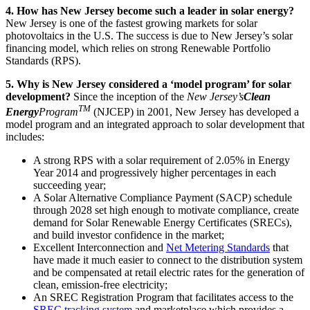
4. How has New Jersey become such a leader in solar energy?​​​​‌ ‍ ​‍​‍‌‍ ‌ ​‍‌‍‍‌‌‍‌ ‌‍‍‌‌‍ ‍​‍​‍​ ‍‍​‍​‍‌ ​ ‌‍​‌‌‍ ‍‌‍‍‌‌ ‌​‌ ‍‌​‍ ‍‌‍‍‌‌‍ ​‍​‍​‍ ​​‍​‍‌‍‍​‌ ​‍‌‍‌‌‌‍‌‍​‍​‍​ ‍‍​‍​‍‌‍‍​‌ ‌​‌ ‌​‌ ​​​ ‍‍​‍ ​‍ ‌‍ ​‌‍ ‌‍​ ‌‍​‌‌‍ ​‌‍‍​‌‍ ‌ ​ ‌ ‌​​ ‍‍​ ​ ​ ​ ​ ​ ​ ​ ​‍ ‌‍‍‌‌‍ ‍‌ ‌​‌‍‌‌‌‍ ‍‌ ‌​​‍ ‌‍‌‌‌‍‌​‌‍‍‌‌ ‌​​‍ ‌‍ ‌‌‍ ‌‍‌​‌‍‌‌​ ‌‌ ​​‌ ​‍‌‍‌‌‌ ​ ‌‍‌‌‌‍ ‍‌ ‌​‌‍​‌‌ ‌​‌‍‍‌‌‍ ‌‍ ‍​ ‍ ‌‍‍‌‌‍‌​​ ‌​ ​​‌‍‌‍‌‍‌‌​ ​​​ ‌‌​ ​‌‌‍‌‍‌‍‌‌​‍ ‌​ ‌​​ ​‌​ ‍​‌‍‌​​‍ ‌​ ‌​‌‍‌​​ ‌‍​ ‍‌​‍ ‌‌‍​‌​ ​ ​ ‌​‌‍​ ​‍ ‌‌‍‌‌‌‍‌‍​ ‌‍​ ‌​​ ‍​‌‍​ ‌‍‌​​ ‌​​ ​‍​ ​‌‌‍​ ​ ‌‌​ ‍ ‌ ‌​‌ ‍‌‌ ​​‌‍‌‌​ ‌‌‍‍​‌‍‌‌‌‍ ​‌ ​​‌‌‌​‌‍ ‌ ​​‌‍‍‌‌‍​ ​ ‍ ‌ ​​‌‍​‌‌ ‌​‌‍‍​​ ‌‌‍​ ‌‍ ‌‍ ‍‌ ‌​‌‍‌‌‌‍ ‍‌ ‌​​‍‌‌​ ‌‌‌​​‍‌‌ ‌‍‍ ‌‍‌‌‌ ‍‌​‍‌‌​ ​ ‌​‌​​‍‌‌​ ​ ‌​‌​​‍‌‌​ ​‍​ ​‍‌‍​‍​ ​‌​ ‍‌​ ​​​ ​‌‌‍‌​​ ‌ ‌‍​‍​ ​ ​ ‍​‌‍‌‌​ ​‍​‍‌‌​ ​‍​ ​‍​‍‌‌​ ‌‌‌​‌​​‍ ‍‌‍​ ‌‍‍​‌‍‍‌‌‍ ​‌‍‌​‌ ​‍‌‍‌‌‌‍ ‍​‍‌‌​ ‌‌‌​​‍‌‌ ‌‍‍ ‌‍‌‌‌ ‍‌​‍‌‌​ ​ ‌​‌​​‍‌‌​ ​ ‌​‌​​‍‌‌​ ​‍​ ​‍​ ‍​​ ‌‍‌‍‌​​ ‍‌‌‍‌‌​ ​ ​ ​‌​ ‌‌‌‍‌​​ ‌‌​ ​‍‌‍‌​​‍‌‌​ ​‍​ ​‍​‍‌‌​ ‌‌‌​‌​​‍ ‍‌ ‌​‌‍‌‌‌ ‍​‌ ‌​​ ‌‍​‍‌‍​‌‌ ​ ‌‍‌‌‌‌‌‌‌ ​‍‌‍ ​​ ‌‌‍‍​‌ ‌​‌ ‌​‌ ​​​‍‌‌​ ​ ‌​​‌​‍‌‌​ ​‍‌​‌‍​‍‌‌​ ​‍‌​‌‍‌‍ ​‌‍ ‌‍​ ‌‍​‌‌‍ ​‌‍‍​‌‍ ‌ ​ ‌ ‌​​‍‌‌​ ​ ‌​​‌​ ​ ​ ​ ​ ​ ​ ​ ​‍‌‍‌‍‍‌‌‍‌​​ ‌​ ​​‌‍‌‍‌‍‌‌​ ​​​ ‌‌​ ​‌‌‍‌‍‌‍‌‌​‍ ‌​ ‌​​ ​‌​ ‍​‌‍‌​​‍ ‌​ ‌​‌‍‌​​ ‌‍​ ‍‌​‍ ‌‌‍​‌​ ​ ​ ‌​‌‍​ ​‍ ‌‌‍‌‌‌‍‌‍​ ‌‍​ ‌​​ ‍​‌‍​ ‌‍‌​​ ‌​​ ​‍​ ​‌‌‍​ ​ ‌‌​‍‌‍‌ ‌​‌ ‍‌‌ ​​‌‍‌‌​ ‌‌‍‍​‌‍‌‌‌‍ ​‌ ​​‌‌‌​‌‍ ‌ ​​‌‍‍‌‌‍​ ​‍‌‍‌ ​​‌‍​‌‌ ‌​‌‍‍​​ ‌‌‍​ ‌‍ ‌‍ ‍‌ ‌​‌‍‌‌‌‍ ‍‌ ‌​​‍‌‌​ ‌‌‌​​‍‌‌ ‌‍‍ ‌‍‌‌‌ ‍‌​‍‌‌​ ​ ‌​‌​​‍‌‌​ ​ ‌​‌​​‍‌‌​ ​‍​ ​‍‌‍​‍​ ​‌​ ‍‌​ ​​​ ​‌‌‍‌​​ ‌ ‌‍​‍​ ​ ​ ‍​‌‍‌‌​ ​‍​‍‌‌​ ​‍​ ​‍​‍‌‌​ ‌‌‌​‌​​‍ ‍‌‍​ ‌‍‍​‌‍‍‌‌‍ ​‌‍‌​‌ ​‍‌‍‌‌‌‍ ‍​‍‌‌​ ‌‌‌​​‍‌‌ ‌‍‍ ‌‍‌‌‌ ‍‌​‍‌‌​ ​ ‌​‌​​‍‌‌​ ​ ‌​‌​​‍‌‌​ ​‍​ ​‍​ ‍​​ ‌‍‌‍‌​​ ‍‌‌‍‌‌​ ​ ​ ​‌​ ‌‌‌‍‌​​ ‌‌​ ​‍‌‍‌​​‍‌‌​ ​‍​ ​‍​‍‌‌​ ‌‌‌​‌​​‍ ‍‌ ‌​‌‍‌‌‌ ‍​‌ ‌​​‍‌‍‌ ​​‌‍‌‌‌ ​‍‌ ​ ‌ ​​‌‍‌‌‌‍​ ‌ ‌​‌‍‍‌‌ ‌‍‌‍‌‌​ ‌‌ ​​‌ ‌‌‌‍​‍‌‍ ​‌‍‍‌‌ ​ ‌‍‍​‌‍‌‌‌‍‌​​‍​‍‌ ‌
New Jersey is one of the fastest growing markets for solar
photovoltaics in the U.S. The success is due to New Jersey’s solar
financing model, which relies on strong Renewable Portfolio
Standards (RPS).​​​​‌ ‍ ​‍​‍‌‍ ‌ ​‍‌‍‍‌‌‍‌ ‌‍‍‌‌‍ ‍​‍​‍​ ‍‍​‍​‍‌ ​ ‌‍​‌‌‍ ‍‌‍‍‌‌ ‌​‌ ‍‌​‍ ‍‌‍‍‌‌‍ ​‍​‍​‍ ​​‍​‍‌‍‍​‌ ​‍‌‍‌‌‌‍‌‍​‍​‍​ ‍‍​‍​‍‌‍‍​‌ ‌​‌ ‌​‌ ​​​ ‍‍​‍ ​‍ ‌‍ ​‌‍ ‌‍​ ‌‍​‌‌‍ ​‌‍‍​‌‍ ‌ ​ ‌ ‌​​ ‍‍​ ​ ​ ​ ​ ​ ​ ​ ​‍ ‌‍‍‌‌‍ ‍‌ ‌​‌‍‌‌‌‍ ‍‌ ‌​​‍ ‌‍‌‌‌‍‌​‌‍‍‌‌ ‌​​‍ ‌‍ ‌‌‍ ‌‍‌​‌‍‌‌​ ‌‌ ​​‌ ​‍‌‍‌‌‌ ​ ‌‍‌‌‌‍ ‍‌ ‌​‌‍​‌‌ ‌​‌‍‍‌‌‍ ‌‍ ‍​ ‍ ‌‍‍‌‌‍‌​​ ‌​ ​​‌‍‌‍‌‍‌‌​ ​​​ ‌‌​ ​‌‌‍‌‍‌‍‌‌​‍ ‌​ ‌​​ ​‌​ ‍​‌‍‌​​‍ ‌​ ‌​‌‍‌​​ ‌‍​ ‍‌​‍ ‌‌‍​‌​ ​ ​ ‌​‌‍​ ​‍ ‌‌‍‌‌‌‍‌‍​ ‌‍​ ‌​​ ‍​‌‍​ ‌‍‌​​ ‌​​ ​‍​ ​‌‌‍​ ​ ‌‌​ ‍ ‌ ‌​‌ ‍‌‌ ​​‌‍‌‌​ ‌‌‍‍​‌‍‌‌‌‍ ​‌ ​​‌‌‌​‌‍ ‌ ​​‌‍‍‌‌‍​ ​ ‍ ‌ ​​‌‍​‌‌ ‌​‌‍‍​​ ‌‌‍​ ‌‍ ‌‍ ‍‌ ‌​‌‍‌‌‌‍ ‍‌ ‌​​‍‌‌​ ‌‌‌​​‍‌‌ ‌‍‍ ‌‍‌‌‌ ‍‌​‍‌‌​ ​ ‌​‌​​‍‌‌​ ​ ‌​‌​​‍‌‌​ ​‍​ ​‍‌‍​‍​ ​‌​ ‍‌​ ​​​ ​‌‌‍‌​​ ‌ ‌‍​‍​ ​ ​ ‍​‌‍‌‌​ ​‍​‍‌‌​ ​‍​ ​‍​‍‌‌​ ‌‌‌​‌​​‍ ‍‌‍​ ‌‍‍​‌‍‍‌‌‍ ​‌‍‌​‌ ​‍‌‍‌‌‌‍ ‍​‍‌‌​ ‌‌‌​​‍‌‌ ‌‍‍ ‌‍‌‌‌ ‍‌​‍‌‌​ ​ ‌​‌​​‍‌‌​ ​ ‌​‌​​‍‌‌​ ​‍​ ​‍​ ‌​​ ‌​‌‍‌‍‌‍​‍​ ​ ‌‍‌‌​ ​‌​ ‌​‌‍‌​​ ‌‌‌‍‌​​ ​ ​‍‌‌​ ​‍​ ​‍​‍‌‌​ ‌‌‌​‌​​‍ ‍‌ ‌​‌‍‌‌‌ ‍​‌ ‌​​ ‌‍​‍‌‍​‌‌ ​ ‌‍‌‌‌‌‌‌‌ ​‍‌‍ ​​ ‌‌‍‍​‌ ‌​‌ ‌​‌ ​​​‍‌‌​ ​ ‌​​‌​‍‌‌​ ​‍‌​‌‍​‍‌‌​ ​‍‌​‌‍‌‍ ​‌‍ ‌‍​ ‌‍​‌‌‍ ​‌‍‍​‌‍ ‌ ​ ‌ ‌​​‍‌‌​ ​ ‌​​‌​ ​ ​ ​ ​ ​ ​ ​ ​‍‌‍‌‍‍‌‌‍‌​​ ‌​ ​​‌‍‌‍‌‍‌‌​ ​​​ ‌‌​ ​‌‌‍‌‍‌‍‌‌​‍ ‌​ ‌​​ ​‌​ ‍​‌‍‌​​‍ ‌​ ‌​‌‍‌​​ ‌‍​ ‍‌​‍ ‌‌‍​‌​ ​ ​ ‌​‌‍​ ​‍ ‌‌‍‌‌‌‍‌‍​ ‌‍​ ‌​​ ‍​‌‍​ ‌‍‌​​ ‌​​ ​‍​ ​‌‌‍​ ​ ‌‌​‍‌‍‌ ‌​‌ ‍‌‌ ​​‌‍‌‌​ ‌‌‍‍​‌‍‌‌‌‍ ​‌ ​​‌‌‌​‌‍ ‌ ​​‌‍‍‌‌‍​ ​‍‌‍‌ ​​‌‍​‌‌ ‌​‌‍‍​​ ‌‌‍​ ‌‍ ‌‍ ‍‌ ‌​‌‍‌‌‌‍ ‍‌ ‌​​‍‌‌​ ‌‌‌​​‍‌‌ ‌‍‍ ‌‍‌‌‌ ‍‌​‍‌‌​ ​ ‌​‌​​‍‌‌​ ​ ‌​‌​​‍‌‌​ ​‍​ ​‍‌‍​‍​ ​‌​ ‍‌​ ​​​ ​‌‌‍‌​​ ‌ ‌‍​‍​ ​ ​ ‍​‌‍‌‌​ ​‍​‍‌‌​ ​‍​ ​‍​‍‌‌​ ‌‌‌​‌​​‍ ‍‌‍​ ‌‍‍​‌‍‍‌‌‍ ​‌‍‌​‌ ​‍‌‍‌‌‌‍ ‍​‍‌‌​ ‌‌‌​​‍‌‌ ‌‍‍ ‌‍‌‌‌ ‍‌​‍‌‌​ ​ ‌​‌​​‍‌‌​ ​ ‌​‌​​‍‌‌​ ​‍​ ​‍​ ‌​​ ‌​‌‍‌‍‌‍​‍​ ​ ‌‍‌‌​ ​‌​ ‌​‌‍‌​​ ‌‌‌‍‌​​ ​ ​‍‌‌​ ​‍​ ​‍​‍‌‌​ ‌‌‌​‌​​‍ ‍‌ ‌​‌‍‌‌‌ ‍​‌ ‌​​‍‌‍‌ ​​‌‍‌‌‌ ​‍‌ ​ ‌ ​​‌‍‌‌‌‍​ ‌ ‌​‌‍‍‌‌ ‌‍‌‍‌‌​ ‌‌ ​​‌ ‌‌‌‍​‍‌‍ ​‌‍‍‌‌ ​ ‌‍‍​‌‍‌‌‌‍‌​​‍​‍‌ ‌
5. Why is New Jersey considered a ‘model program’ for solar
development?​​​​‌ ‍ ​‍​‍‌‍ ‌ ​‍‌‍‍‌‌‍‌ ‌‍‍‌‌‍ ‍​‍​‍​ ‍‍​‍​‍‌ ​ ‌‍​‌‌‍ ‍‌‍‍‌‌ ‌​‌ ‍‌​‍ ‍‌‍‍‌‌‍ ​‍​‍​‍ ​​‍​‍‌‍‍​‌ ​‍‌‍‌‌‌‍‌‍​‍​‍​ ‍‍​‍​‍‌‍‍​‌ ‌​‌ ‌​‌ ​​​ ‍‍​‍ ​‍ ‌‍ ​‌‍ ‌‍​ ‌‍​‌‌‍ ​‌‍‍​‌‍ ‌ ​ ‌ ‌​​ ‍‍​ ​ ​ ​ ​ ​ ​ ​ ​‍ ‌‍‍‌‌‍ ‍‌ ‌​‌‍‌‌‌‍ ‍‌ ‌​​‍ ‌‍‌‌‌‍‌​‌‍‍‌‌ ‌​​‍ ‌‍ ‌‌‍ ‌‍‌​‌‍‌‌​ ‌‌ ​​‌ ​‍‌‍‌‌‌ ​ ‌‍‌‌‌‍ ‍‌ ‌​‌‍​‌‌ ‌​‌‍‍‌‌‍ ‌‍ ‍​ ‍ ‌‍‍‌‌‍‌​​ ‌​ ​​‌‍‌‍‌‍‌‌​ ​​​ ‌‌​ ​‌‌‍‌‍‌‍‌‌​‍ ‌​ ‌​​ ​‌​ ‍​‌‍‌​​‍ ‌​ ‌​‌‍‌​​ ‌‍​ ‍‌​‍ ‌‌‍​‌​ ​ ​ ‌​‌‍​ ​‍ ‌‌‍‌‌‌‍‌‍​ ‌‍​ ‌​​ ‍​‌‍​ ‌‍‌​​ ‌​​ ​‍​ ​‌‌‍​ ​ ‌‌​ ‍ ‌ ‌​‌ ‍‌‌ ​​‌‍‌‌​ ‌‌‍‍​‌‍‌‌‌‍ ​‌ ​​‌‌‌​‌‍ ‌ ​​‌‍‍‌‌‍​ ​ ‍ ‌ ​​‌‍​‌‌ ‌​‌‍‍​​ ‌‌‍​ ‌‍ ‌‍ ‍‌ ‌​‌‍‌‌‌‍ ‍‌ ‌​​‍‌‌​ ‌‌‌​​‍‌‌ ‌‍‍ ‌‍‌‌‌ ‍‌​‍‌‌​ ​ ‌​‌​​‍‌‌​ ​ ‌​‌​​‍‌‌​ ​‍​ ​‍​ ‌‍​ ‌​‌‍‌​‌‍‌‌‌‍‌‌​ ‌​​ ‌‍‌‍​‌​ ​ ‌‍‌‍‌‍‌‍‌‍​‌​‍‌‌​ ​‍​ ​‍​‍‌‌​ ‌‌‌​‌​​‍ ‍‌‍​ ‌‍‍​‌‍‍‌‌‍ ​‌‍‌​‌ ​‍‌‍‌‌‌‍ ‍​‍‌‌​ ‌‌‌​​‍‌‌ ‌‍‍ ‌‍‌‌‌ ‍‌​‍‌‌​ ​ ‌​‌​​‍‌‌​ ​ ‌​‌​​‍‌‌​ ​‍​ ​‍‌‍​‌​ ‍‌​ ‌ ‌‍​‍​ ‌​​ ​‍‌‍​‍​ ​‍​ ​ ​ ‍‌​ ‌ ‌‍​‍​‍‌‌​ ​‍​ ​‍​‍‌‌​ ‌‌‌​‌​​‍ ‍‌ ‌​‌‍‌‌‌ ‍​‌ ‌​​ ‌‍​‍‌‍​‌‌ ​ ‌‍‌‌‌‌‌‌‌ ​‍‌‍ ​​ ‌‌‍‍​‌ ‌​‌ ‌​‌ ​​​‍‌‌​ ​ ‌​​‌​‍‌‌​ ​‍‌​‌‍​‍‌‌​ ​‍‌​‌‍‌‍ ​‌‍ ‌‍​ ‌‍​‌‌‍ ​‌‍‍​‌‍ ‌ ​ ‌ ‌​​‍‌‌​ ​ ‌​​‌​ ​ ​ ​ ​ ​ ​ ​ ​‍‌‍‌‍‍‌‌‍‌​​ ‌​ ​​‌‍‌‍‌‍‌‌​ ​​​ ‌‌​ ​‌‌‍‌‍‌‍‌‌​‍ ‌​ ‌​​ ​‌​ ‍​‌‍‌​​‍ ‌​ ‌​‌‍‌​​ ‌‍​ ‍‌​‍ ‌‌‍​‌​ ​ ​ ‌​‌‍​ ​‍ ‌‌‍‌‌‌‍‌‍​ ‌‍​ ‌​​ ‍​‌‍​ ‌‍‌​​ ‌​​ ​‍​ ​‌‌‍​ ​ ‌‌​‍‌‍‌ ‌​‌ ‍‌‌ ​​‌‍‌‌​ ‌‌‍‍​‌‍‌‌‌‍ ​‌ ​​‌‌‌​‌‍ ‌ ​​‌‍‍‌‌‍​ ​‍‌‍‌ ​​‌‍​‌‌ ‌​‌‍‍​​ ‌‌‍​ ‌‍ ‌‍ ‍‌ ‌​‌‍‌‌‌‍ ‍‌ ‌​​‍‌‌​ ‌‌‌​​‍‌‌ ‌‍‍ ‌‍‌‌‌ ‍‌​‍‌‌​ ​ ‌​‌​​‍‌‌​ ​ ‌​‌​​‍‌‌​ ​‍​ ​‍​ ‌‍​ ‌​‌‍‌​‌‍‌‌‌‍‌‌​ ‌​​ ‌‍‌‍​‌​ ​ ‌‍‌‍‌‍‌‍‌‍​‌​‍‌‌​ ​‍​ ​‍​‍‌‌​ ‌‌‌​‌​​‍ ‍‌‍​ ‌‍‍​‌‍‍‌‌‍ ​‌‍‌​‌ ​‍‌‍‌‌‌‍ ‍​‍‌‌​ ‌‌‌​​‍‌‌ ‌‍‍ ‌‍‌‌‌ ‍‌​‍‌‌​ ​ ‌​‌​​‍‌‌​ ​ ‌​‌​​‍‌‌​ ​‍​ ​‍‌‍​‌​ ‍‌​ ‌ ‌‍​‍​ ‌​​ ​‍‌‍​‍​ ​‍​ ​ ​ ‍‌​ ‌ ‌‍​‍​‍‌‌​ ​‍​ ​‍​‍‌‌​ ‌‌‌​‌​​‍ ‍‌ ‌​‌‍‌‌‌ ‍​‌ ‌​​‍‌‍‌ ​​‌‍‌‌‌ ​‍‌ ​ ‌ ​​‌‍‌‌‌‍​ ‌ ‌​‌‍‍‌‌ ‌‍‌‍‌‌​ ‌‌ ​​‌ ‌‌‌‍​‍‌‍ ​‌‍‍‌‌ ​ ‌‍‍​‌‍‌‌‌‍‌​​‍​‍‌ ‌
Since the inception of the ​​​​‌ ‍ ​‍​‍‌‍ ‌ ​‍‌‍‍‌‌‍‌ ‌‍‍‌‌‍ ‍​‍​‍​ ‍‍​‍​‍‌ ​ ‌‍​‌‌‍ ‍‌‍‍‌‌ ‌​‌ ‍‌​‍ ‍‌‍‍‌‌‍ ​‍​‍​‍ ​​‍​‍‌‍‍​‌ ​‍‌‍‌‌‌‍‌‍​‍​‍​ ‍‍​‍​‍‌‍‍​‌ ‌​‌ ‌​‌ ​​​ ‍‍​‍ ​‍ ‌‍ ​‌‍ ‌‍​ ‌‍​‌‌‍ ​‌‍‍​‌‍ ‌ ​ ‌ ‌​​ ‍‍​ ​ ​ ​ ​ ​ ​ ​ ​‍ ‌‍‍‌‌‍ ‍‌ ‌​‌‍‌‌‌‍ ‍‌ ‌​​‍ ‌‍‌‌‌‍‌​‌‍‍‌‌ ‌​​‍ ‌‍ ‌‌‍ ‌‍‌​‌‍‌‌​ ‌‌ ​​‌ ​‍‌‍‌‌‌ ​ ‌‍‌‌‌‍ ‍‌ ‌​‌‍​‌‌ ‌​‌‍‍‌‌‍ ‌‍ ‍​ ‍ ‌‍‍‌‌‍‌​​ ‌​ ​​‌‍‌‍‌‍‌‌​ ​​​ ‌‌​ ​‌‌‍‌‍‌‍‌‌​‍ ‌​ ‌​​ ​‌​ ‍​‌‍‌​​‍ ‌​ ‌​‌‍‌​​ ‌‍​ ‍‌​‍ ‌‌‍​‌​ ​ ​ ‌​‌‍​ ​‍ ‌‌‍‌‌‌‍‌‍​ ‌‍​ ‌​​ ‍​‌‍​ ‌‍‌​​ ‌​​ ​‍​ ​‌‌‍​ ​ ‌‌​ ‍ ‌ ‌​‌ ‍‌‌ ​​‌‍‌‌​ ‌‌‍‍​‌‍‌‌‌‍ ​‌ ​​‌‌‌​‌‍ ‌ ​​‌‍‍‌‌‍​ ​ ‍ ‌ ​​‌‍​‌‌ ‌​‌‍‍​​ ‌‌‍​ ‌‍ ‌‍ ‍‌ ‌​‌‍‌‌‌‍ ‍‌ ‌​​‍‌‌​ ‌‌‌​​‍‌‌ ‌‍‍ ‌‍‌‌‌ ‍‌​‍‌‌​ ​ ‌​‌​​‍‌‌​ ​ ‌​‌​​‍‌‌​ ​‍​ ​‍​ ‌‍​ ‌​‌‍‌​‌‍‌‌‌‍‌‌​ ‌​​ ‌‍‌‍​‌​ ​ ‌‍‌‍‌‍‌‍‌‍​‌​‍‌‌​ ​‍​ ​‍​‍‌‌​ ‌‌‌​‌​​‍ ‍‌‍​ ‌‍‍​‌‍‍‌‌‍ ​‌‍‌​‌ ​‍‌‍‌‌‌‍ ‍​‍‌‌​ ‌‌‌​​‍‌‌ ‌‍‍ ‌‍‌‌‌ ‍‌​‍‌‌​ ​ ‌​‌​​‍‌‌​ ​ ‌​‌​​‍‌‌​ ​‍​ ​‍​ ​ ​ ‌‌‌‍‌​‌‍​‌​ ‌​‌‍​‌​ ‌​​ ‍​‌‍‌​‌‍​‌‌‍​‌‌‍‌‌​‍‌‌​ ​‍​ ​‍​‍‌‌​ ‌‌‌​‌​​‍ ‍‌ ‌​‌‍‌‌‌ ‍​‌ ‌​​ ‌‍​‍‌‍​‌‌ ​ ‌‍‌‌‌‌‌‌‌ ​‍‌‍ ​​ ‌‌‍‍​‌ ‌​‌ ‌​‌ ​​​‍‌‌​ ​ ‌​​‌​‍‌‌​ ​‍‌​‌‍​‍‌‌​ ​‍‌​‌‍‌‍ ​‌‍ ‌‍​ ‌‍​‌‌‍ ​‌‍‍​‌‍ ‌ ​ ‌ ‌​​‍‌‌​ ​ ‌​​‌​ ​ ​ ​ ​ ​ ​ ​ ​‍‌‍‌‍‍‌‌‍‌​​ ‌​ ​​‌‍‌‍‌‍‌‌​ ​​​ ‌‌​ ​‌‌‍‌‍‌‍‌‌​‍ ‌​ ‌​​ ​‌​ ‍​‌‍‌​​‍ ‌​ ‌​‌‍‌​​ ‌‍​ ‍‌​‍ ‌‌‍​‌​ ​ ​ ‌​‌‍​ ​‍ ‌‌‍‌‌‌‍‌‍​ ‌‍​ ‌​​ ‍​‌‍​ ‌‍‌​​ ‌​​ ​‍​ ​‌‌‍​ ​ ‌‌​‍‌‍‌ ‌​‌ ‍‌‌ ​​‌‍‌‌​ ‌‌‍‍​‌‍‌‌‌‍ ​‌ ​​‌‌‌​‌‍ ‌ ​​‌‍‍‌‌‍​ ​‍‌‍‌ ​​‌‍​‌‌ ‌​‌‍‍​​ ‌‌‍​ ‌‍ ‌‍ ‍‌ ‌​‌‍‌‌‌‍ ‍‌ ‌​​‍‌‌​ ‌‌‌​​‍‌‌ ‌‍‍ ‌‍‌‌‌ ‍‌​‍‌‌​ ​ ‌​‌​​‍‌‌​ ​ ‌​‌​​‍‌‌​ ​‍​ ​‍​ ‌‍​ ‌​‌‍‌​‌‍‌‌‌‍‌‌​ ‌​​ ‌‍‌‍​‌​ ​ ‌‍‌‍‌‍‌‍‌‍​‌​‍‌‌​ ​‍​ ​‍​‍‌‌​ ‌‌‌​‌​​‍ ‍‌‍​ ‌‍‍​‌‍‍‌‌‍ ​‌‍‌​‌ ​‍‌‍‌‌‌‍ ‍​‍‌‌​ ‌‌‌​​‍‌‌ ‌‍‍ ‌‍‌‌‌ ‍‌​‍‌‌​ ​ ‌​‌​​‍‌‌​ ​ ‌​‌​​‍‌‌​ ​‍​ ​‍​ ​ ​ ‌‌‌‍‌​‌‍​‌​ ‌​‌‍​‌​ ‌​​ ‍​‌‍‌​‌‍​‌‌‍​‌‌‍‌‌​‍‌‌​ ​‍​ ​‍​‍‌‌​ ‌‌‌​‌​​‍ ‍‌ ‌​‌‍‌‌‌ ‍​‌ ‌​​‍‌‍‌ ​​‌‍‌‌‌ ​‍‌ ​ ‌ ​​‌‍‌‌‌‍​ ‌ ‌​‌‍‍‌‌ ‌‍‌‍‌‌​ ‌‌ ​​‌ ‌‌‌‍​‍‌‍ ​‌‍‍‌‌ ​ ‌‍‍​‌‍‌‌‌‍‌​​‍​‍‌ ‌
New Jersey’s​​​​‌ ‍ ​‍​‍‌‍ ‌ ​‍‌‍‍‌‌‍‌ ‌‍‍‌‌‍ ‍​‍​‍​ ‍‍​‍​‍‌ ​ ‌‍​‌‌‍ ‍‌‍‍‌‌ ‌​‌ ‍‌​‍ ‍‌‍‍‌‌‍ ​‍​‍​‍ ​​‍​‍‌‍‍​‌ ​‍‌‍‌‌‌‍‌‍​‍​‍​ ‍‍​‍​‍‌‍‍​‌ ‌​‌ ‌​‌ ​​​ ‍‍​‍ ​‍ ‌‍ ​‌‍ ‌‍​ ‌‍​‌‌‍ ​‌‍‍​‌‍ ‌ ​ ‌ ‌​​ ‍‍​ ​ ​ ​ ​ ​ ​ ​ ​‍ ‌‍‍‌‌‍ ‍‌ ‌​‌‍‌‌‌‍ ‍‌ ‌​​‍ ‌‍‌‌‌‍‌​‌‍‍‌‌ ‌​​‍ ‌‍ ‌‌‍ ‌‍‌​‌‍‌‌​ ‌‌ ​​‌ ​‍‌‍‌‌‌ ​ ‌‍‌‌‌‍ ‍‌ ‌​‌‍​‌‌ ‌​‌‍‍‌‌‍ ‌‍ ‍​ ‍ ‌‍‍‌‌‍‌​​ ‌​ ​​‌‍‌‍‌‍‌‌​ ​​​ ‌‌​ ​‌‌‍‌‍‌‍‌‌​‍ ‌​ ‌​​ ​‌​ ‍​‌‍‌​​‍ ‌​ ‌​‌‍‌​​ ‌‍​ ‍‌​‍ ‌‌‍​‌​ ​ ​ ‌​‌‍​ ​‍ ‌‌‍‌‌‌‍‌‍​ ‌‍​ ‌​​ ‍​‌‍​ ‌‍‌​​ ‌​​ ​‍​ ​‌‌‍​ ​ ‌‌​ ‍ ‌ ‌​‌ ‍‌‌ ​​‌‍‌‌​ ‌‌‍‍​‌‍‌‌‌‍ ​‌ ​​‌‌‌​‌‍ ‌ ​​‌‍‍‌‌‍​ ​ ‍ ‌ ​​‌‍​‌‌ ‌​‌‍‍​​ ‌‌‍​ ‌‍ ‌‍ ‍‌ ‌​‌‍‌‌‌‍ ‍‌ ‌​​‍‌‌​ ‌‌‌​​‍‌‌ ‌‍‍ ‌‍‌‌‌ ‍‌​‍‌‌​ ​ ‌​‌​​‍‌‌​ ​ ‌​‌​​‍‌‌​ ​‍​ ​‍​ ‌‍​ ‌​‌‍‌​‌‍‌‌‌‍‌‌​ ‌​​ ‌‍‌‍​‌​ ​ ‌‍‌‍‌‍‌‍‌‍​‌​‍‌‌​ ​‍​ ​‍​‍‌‌​ ‌‌‌​‌​​‍ ‍‌‍​ ‌‍‍​‌‍‍‌‌‍ ​‌‍‌​‌ ​‍‌‍‌‌‌‍ ‍​‍‌‌​ ‌‌‌​​‍‌‌ ‌‍‍ ‌‍‌‌‌ ‍‌​‍‌‌​ ​ ‌​‌​​‍‌‌​ ​ ‌​‌​​‍‌‌​ ​‍​ ​‍‌‍​‌​ ‌‍​ ‌‍‌‍‌‌​ ​ ​ ‌‌‌‍​‍​ ​ ​ ​‌​ ‌‍​ ​‍​ ‌​​‍‌‌​ ​‍​ ​‍​‍‌‌​ ‌‌‌​‌​​‍ ‍‌ ‌​‌‍‌‌‌ ‍​‌ ‌​​ ‌‍​‍‌‍​‌‌ ​ ‌‍‌‌‌‌‌‌‌ ​‍‌‍ ​​ ‌‌‍‍​‌ ‌​‌ ‌​‌ ​​​‍‌‌​ ​ ‌​​‌​‍‌‌​ ​‍‌​‌‍​‍‌‌​ ​‍‌​‌‍‌‍ ​‌‍ ‌‍​ ‌‍​‌‌‍ ​‌‍‍​‌‍ ‌ ​ ‌ ‌​​‍‌‌​ ​ ‌​​‌​ ​ ​ ​ ​ ​ ​ ​ ​‍‌‍‌‍‍‌‌‍‌​​ ‌​ ​​‌‍‌‍‌‍‌‌​ ​​​ ‌‌​ ​‌‌‍‌‍‌‍‌‌​‍ ‌​ ‌​​ ​‌​ ‍​‌‍‌​​‍ ‌​ ‌​‌‍‌​​ ‌‍​ ‍‌​‍ ‌‌‍​‌​ ​ ​ ‌​‌‍​ ​‍ ‌‌‍‌‌‌‍‌‍​ ‌‍​ ‌​​ ‍​‌‍​ ‌‍‌​​ ‌​​ ​‍​ ​‌‌‍​ ​ ‌‌​‍‌‍‌ ‌​‌ ‍‌‌ ​​‌‍‌‌​ ‌‌‍‍​‌‍‌‌‌‍ ​‌ ​​‌‌‌​‌‍ ‌ ​​‌‍‍‌‌‍​ ​‍‌‍‌ ​​‌‍​‌‌ ‌​‌‍‍​​ ‌‌‍​ ‌‍ ‌‍ ‍‌ ‌​‌‍‌‌‌‍ ‍‌ ‌​​‍‌‌​ ‌‌‌​​‍‌‌ ‌‍‍ ‌‍‌‌‌ ‍‌​‍‌‌​ ​ ‌​‌​​‍‌‌​ ​ ‌​‌​​‍‌‌​ ​‍​ ​‍​ ‌‍​ ‌​‌‍‌​‌‍‌‌‌‍‌‌​ ‌​​ ‌‍‌‍​‌​ ​ ‌‍‌‍‌‍‌‍‌‍​‌​‍‌‌​ ​‍​ ​‍​‍‌‌​ ‌‌‌​‌​​‍ ‍‌‍​ ‌‍‍​‌‍‍‌‌‍ ​‌‍‌​‌ ​‍‌‍‌‌‌‍ ‍​‍‌‌​ ‌‌‌​​‍‌‌ ‌‍‍ ‌‍‌‌‌ ‍‌​‍‌‌​ ​ ‌​‌​​‍‌‌​ ​ ‌​‌​​‍‌‌​ ​‍​ ​‍‌‍​‌​ ‌‍​ ‌‍‌‍‌‌​ ​ ​ ‌‌‌‍​‍​ ​ ​ ​‌​ ‌‍​ ​‍​ ‌​​‍‌‌​ ​‍​ ​‍​‍‌‌​ ‌‌‌​‌​​‍ ‍‌ ‌​‌‍‌‌‌ ‍​‌ ‌​​‍‌‍‌ ​​‌‍‌‌‌ ​‍‌ ​ ‌ ​​‌‍‌‌‌‍​ ‌ ‌​‌‍‍‌‌ ‌‍‌‍‌‌​ ‌‌ ​​‌ ‌‌‌‍​‍‌‍ ​‌‍‍‌‌ ​ ‌‍‍​‌‍‌‌‌‍‌​​‍​‍‌ ‌
Clean
TM​​​​‌ ‍ ​‍​‍‌‍ ‌ ​‍‌‍‍‌‌‍‌ ‌‍‍‌‌‍ ‍​‍​‍​ ‍‍​‍​‍‌ ​ ‌‍​‌‌‍ ‍‌‍‍‌‌ ‌​‌ ‍‌​‍ ‍‌‍‍‌‌‍ ​‍​‍​‍ ​​‍​‍‌‍‍​‌ ​‍‌‍‌‌‌‍‌‍​‍​‍​ ‍‍​‍​‍‌‍‍​‌ ‌​‌ ‌​‌ ​​​ ‍‍​‍ ​‍ ‌‍ ​‌‍ ‌‍​ ‌‍​‌‌‍ ​‌‍‍​‌‍ ‌ ​ ‌ ‌​​ ‍‍​ ​ ​ ​ ​ ​ ​ ​ ​‍ ‌‍‍‌‌‍ ‍‌ ‌​‌‍‌‌‌‍ ‍‌ ‌​​‍ ‌‍‌‌‌‍‌​‌‍‍‌‌ ‌​​‍ ‌‍ ‌‌‍ ‌‍‌​‌‍‌‌​ ‌‌ ​​‌ ​‍‌‍‌‌‌ ​ ‌‍‌‌‌‍ ‍‌ ‌​‌‍​‌‌ ‌​‌‍‍‌‌‍ ‌‍ ‍​ ‍ ‌‍‍‌‌‍‌​​ ‌​ ​​‌‍‌‍‌‍‌‌​ ​​​ ‌‌​ ​‌‌‍‌‍‌‍‌‌​‍ ‌​ ‌​​ ​‌​ ‍​‌‍‌​​‍ ‌​ ‌​‌‍‌​​ ‌‍​ ‍‌​‍ ‌‌‍​‌​ ​ ​ ‌​‌‍​ ​‍ ‌‌‍‌‌‌‍‌‍​ ‌‍​ ‌​​ ‍​‌‍​ ‌‍‌​​ ‌​​ ​‍​ ​‌‌‍​ ​ ‌‌​ ‍ ‌ ‌​‌ ‍‌‌ ​​‌‍‌‌​ ‌‌‍‍​‌‍‌‌‌‍ ​‌ ​​‌‌‌​‌‍ ‌ ​​‌‍‍‌‌‍​ ​ ‍ ‌ ​​‌‍​‌‌ ‌​‌‍‍​​ ‌‌‍​ ‌‍ ‌‍ ‍‌ ‌​‌‍‌‌‌‍ ‍‌ ‌​​‍‌‌​ ‌‌‌​​‍‌‌ ‌‍‍ ‌‍‌‌‌ ‍‌​‍‌‌​ ​ ‌​‌​​‍‌‌​ ​ ‌​‌​​‍‌‌​ ​‍​ ​‍​ ‌‍​ ‌​‌‍‌​‌‍‌‌‌‍‌‌​ ‌​​ ‌‍‌‍​‌​ ​ ‌‍‌‍‌‍‌‍‌‍​‌​‍‌‌​ ​‍​ ​‍​‍‌‌​ ‌‌‌​‌​​‍ ‍‌‍​ ‌‍‍​‌‍‍‌‌‍ ​‌‍‌​‌ ​‍‌‍‌‌‌‍ ‍​‍‌‌​ ‌‌‌​​‍‌‌ ‌‍‍ ‌‍‌‌‌ ‍‌​‍‌‌​ ​ ‌​‌​​‍‌‌​ ​ ‌​‌​​‍‌‌​ ​‍​ ​‍​ ​‌​ ‌ ​ ‌​​ ​​​ ​​​ ​‌‌‍‌​​ ‌​​ ‍​‌‍​ ‌‍​ ‌‍​‌​‍‌‌​ ​‍​ ​‍​‍‌‌​ ‌‌‌​‌​​‍ ‍‌ ‌​‌‍‌‌‌ ‍​‌ ‌​​ ‌‍​‍‌‍​‌‌ ​ ‌‍‌‌‌‌‌‌‌ ​‍‌‍ ​​ ‌‌‍‍​‌ ‌​‌ ‌​‌ ​​​‍‌‌​ ​ ‌​​‌​‍‌‌​ ​‍‌​‌‍​‍‌‌​ ​‍‌​‌‍‌‍ ​‌‍ ‌‍​ ‌‍​‌‌‍ ​‌‍‍​‌‍ ‌ ​ ‌ ‌​​‍‌‌​ ​ ‌​​‌​ ​ ​ ​ ​ ​ ​ ​ ​‍‌‍‌‍‍‌‌‍‌​​ ‌​ ​​‌‍‌‍‌‍‌‌​ ​​​ ‌‌​ ​‌‌‍‌‍‌‍‌‌​‍ ‌​ ‌​​ ​‌​ ‍​‌‍‌​​‍ ‌​ ‌​‌‍‌​​ ‌‍​ ‍‌​‍ ‌‌‍​‌​ ​ ​ ‌​‌‍​ ​‍ ‌‌‍‌‌‌‍‌‍​ ‌‍​ ‌​​ ‍​‌‍​ ‌‍‌​​ ‌​​ ​‍​ ​‌‌‍​ ​ ‌‌​‍‌‍‌ ‌​‌ ‍‌‌ ​​‌‍‌‌​ ‌‌‍‍​‌‍‌‌‌‍ ​‌ ​​‌‌‌​‌‍ ‌ ​​‌‍‍‌‌‍​ ​‍‌‍‌ ​​‌‍​‌‌ ‌​‌‍‍​​ ‌‌‍​ ‌‍ ‌‍ ‍‌ ‌​‌‍‌‌‌‍ ‍‌ ‌​​‍‌‌​ ‌‌‌​​‍‌‌ ‌‍‍ ‌‍‌‌‌ ‍‌​‍‌‌​ ​ ‌​‌​​‍‌‌​ ​ ‌​‌​​‍‌‌​ ​‍​ ​‍​ ‌‍​ ‌​‌‍‌​‌‍‌‌‌‍‌‌​ ‌​​ ‌‍‌‍​‌​ ​ ‌‍‌‍‌‍‌‍‌‍​‌​‍‌‌​ ​‍​ ​‍​‍‌‌​ ‌‌‌​‌​​‍ ‍‌‍​ ‌‍‍​‌‍‍‌‌‍ ​‌‍‌​‌ ​‍‌‍‌‌‌‍ ‍​‍‌‌​ ‌‌‌​​‍‌‌ ‌‍‍ ‌‍‌‌‌ ‍‌​‍‌‌​ ​ ‌​‌​​‍‌‌​ ​ ‌​‌​​‍‌‌​ ​‍​ ​‍​ ​‌​ ‌ ​ ‌​​ ​​​ ​​​ ​‌‌‍‌​​ ‌​​ ‍​‌‍​ ‌‍​ ‌‍​‌​‍‌‌​ ​‍​ ​‍​‍‌‌​ ‌‌‌​‌​​‍ ‍‌ ‌​‌‍‌‌‌ ‍​‌ ‌​​‍‌‍‌ ​​‌‍‌‌‌ ​‍‌ ​ ‌ ​​‌‍‌‌‌‍​ ‌ ‌​‌‍‍‌‌ ‌‍‌‍‌‌​ ‌‌ ​​‌ ‌‌‌‍​‍‌‍ ​‌‍‍‌‌ ​ ‌‍‍​‌‍‌‌‌‍‌​​‍​‍‌ ‌
Energy​​​​‌ ‍ ​‍​‍‌‍ ‌ ​‍‌‍‍‌‌‍‌ ‌‍‍‌‌‍ ‍​‍​‍​ ‍‍​‍​‍‌ ​ ‌‍​‌‌‍ ‍‌‍‍‌‌ ‌​‌ ‍‌​‍ ‍‌‍‍‌‌‍ ​‍​‍​‍ ​​‍​‍‌‍‍​‌ ​‍‌‍‌‌‌‍‌‍​‍​‍​ ‍‍​‍​‍‌‍‍​‌ ‌​‌ ‌​‌ ​​​ ‍‍​‍ ​‍ ‌‍ ​‌‍ ‌‍​ ‌‍​‌‌‍ ​‌‍‍​‌‍ ‌ ​ ‌ ‌​​ ‍‍​ ​ ​ ​ ​ ​ ​ ​ ​‍ ‌‍‍‌‌‍ ‍‌ ‌​‌‍‌‌‌‍ ‍‌ ‌​​‍ ‌‍‌‌‌‍‌​‌‍‍‌‌ ‌​​‍ ‌‍ ‌‌‍ ‌‍‌​‌‍‌‌​ ‌‌ ​​‌ ​‍‌‍‌‌‌ ​ ‌‍‌‌‌‍ ‍‌ ‌​‌‍​‌‌ ‌​‌‍‍‌‌‍ ‌‍ ‍​ ‍ ‌‍‍‌‌‍‌​​ ‌​ ​​‌‍‌‍‌‍‌‌​ ​​​ ‌‌​ ​‌‌‍‌‍‌‍‌‌​‍ ‌​ ‌​​ ​‌​ ‍​‌‍‌​​‍ ‌​ ‌​‌‍‌​​ ‌‍​ ‍‌​‍ ‌‌‍​‌​ ​ ​ ‌​‌‍​ ​‍ ‌‌‍‌‌‌‍‌‍​ ‌‍​ ‌​​ ‍​‌‍​ ‌‍‌​​ ‌​​ ​‍​ ​‌‌‍​ ​ ‌‌​ ‍ ‌ ‌​‌ ‍‌‌ ​​‌‍‌‌​ ‌‌‍‍​‌‍‌‌‌‍ ​‌ ​​‌‌‌​‌‍ ‌ ​​‌‍‍‌‌‍​ ​ ‍ ‌ ​​‌‍​‌‌ ‌​‌‍‍​​ ‌‌‍​ ‌‍ ‌‍ ‍‌ ‌​‌‍‌‌‌‍ ‍‌ ‌​​‍‌‌​ ‌‌‌​​‍‌‌ ‌‍‍ ‌‍‌‌‌ ‍‌​‍‌‌​ ​ ‌​‌​​‍‌‌​ ​ ‌​‌​​‍‌‌​ ​‍​ ​‍​ ‌‍​ ‌​‌‍‌​‌‍‌‌‌‍‌‌​ ‌​​ ‌‍‌‍​‌​ ​ ‌‍‌‍‌‍‌‍‌‍​‌​‍‌‌​ ​‍​ ​‍​‍‌‌​ ‌‌‌​‌​​‍ ‍‌‍​ ‌‍‍​‌‍‍‌‌‍ ​‌‍‌​‌ ​‍‌‍‌‌‌‍ ‍​‍‌‌​ ‌‌‌​​‍‌‌ ‌‍‍ ‌‍‌‌‌ ‍‌​‍‌‌​ ​ ‌​‌​​‍‌‌​ ​ ‌​‌​​‍‌‌​ ​‍​ ​‍‌‍‌‍​ ​‍‌‍‌‍​ ​‌​ ‍​​ ‌ ​ ​‌‌‍‌​‌‍‌‌​ ‍​‌‍​‌‌‍​ ​‍‌‌​ ​‍​ ​‍​‍‌‌​ ‌‌‌​‌​​‍ ‍‌ ‌​‌‍‌‌‌ ‍​‌ ‌​​ ‌‍​‍‌‍​‌‌ ​ ‌‍‌‌‌‌‌‌‌ ​‍‌‍ ​​ ‌‌‍‍​‌ ‌​‌ ‌​‌ ​​​‍‌‌​ ​ ‌​​‌​‍‌‌​ ​‍‌​‌‍​‍‌‌​ ​‍‌​‌‍‌‍ ​‌‍ ‌‍​ ‌‍​‌‌‍ ​‌‍‍​‌‍ ‌ ​ ‌ ‌​​‍‌‌​ ​ ‌​​‌​ ​ ​ ​ ​ ​ ​ ​ ​‍‌‍‌‍‍‌‌‍‌​​ ‌​ ​​‌‍‌‍‌‍‌‌​ ​​​ ‌‌​ ​‌‌‍‌‍‌‍‌‌​‍ ‌​ ‌​​ ​‌​ ‍​‌‍‌​​‍ ‌​ ‌​‌‍‌​​ ‌‍​ ‍‌​‍ ‌‌‍​‌​ ​ ​ ‌​‌‍​ ​‍ ‌‌‍‌‌‌‍‌‍​ ‌‍​ ‌​​ ‍​‌‍​ ‌‍‌​​ ‌​​ ​‍​ ​‌‌‍​ ​ ‌‌​‍‌‍‌ ‌​‌ ‍‌‌ ​​‌‍‌‌​ ‌‌‍‍​‌‍‌‌‌‍ ​‌ ​​‌‌‌​‌‍ ‌ ​​‌‍‍‌‌‍​ ​‍‌‍‌ ​​‌‍​‌‌ ‌​‌‍‍​​ ‌‌‍​ ‌‍ ‌‍ ‍‌ ‌​‌‍‌‌‌‍ ‍‌ ‌​​‍‌‌​ ‌‌‌​​‍‌‌ ‌‍‍ ‌‍‌‌‌ ‍‌​‍‌‌​ ​ ‌​‌​​‍‌‌​ ​ ‌​‌​​‍‌‌​ ​‍​ ​‍​ ‌‍​ ‌​‌‍‌​‌‍‌‌‌‍‌‌​ ‌​​ ‌‍‌‍​‌​ ​ ‌‍‌‍‌‍‌‍‌‍​‌​‍‌‌​ ​‍​ ​‍​‍‌‌​ ‌‌‌​‌​​‍ ‍‌‍​ ‌‍‍​‌‍‍‌‌‍ ​‌‍‌​‌ ​‍‌‍‌‌‌‍ ‍​‍‌‌​ ‌‌‌​​‍‌‌ ‌‍‍ ‌‍‌‌‌ ‍‌​‍‌‌​ ​ ‌​‌​​‍‌‌​ ​ ‌​‌​​‍‌‌​ ​‍​ ​‍‌‍‌‍​ ​‍‌‍‌‍​ ​‌​ ‍​​ ‌ ​ ​‌‌‍‌​‌‍‌‌​ ‍​‌‍​‌‌‍​ ​‍‌‌​ ​‍​ ​‍​‍‌‌​ ‌‌‌​‌​​‍ ‍‌ ‌​‌‍‌‌‌ ‍​‌ ‌​​‍‌‍‌ ​​‌‍‌‌‌ ​‍‌ ​ ‌ ​​‌‍‌‌‌‍​ ‌ ‌​‌‍‍‌‌ ‌‍‌‍‌‌​ ‌‌ ​​‌ ‌‌‌‍​‍‌‍ ​‌‍‍‌‌ ​ ‌‍‍​‌‍‌‌‌‍‌​​‍​‍‌ ‌
Program​​​​‌ ‍ ​‍​‍‌‍ ‌ ​‍‌‍‍‌‌‍‌ ‌‍‍‌‌‍ ‍​‍​‍​ ‍‍​‍​‍‌ ​ ‌‍​‌‌‍ ‍‌‍‍‌‌ ‌​‌ ‍‌​‍ ‍‌‍‍‌‌‍ ​‍​‍​‍ ​​‍​‍‌‍‍​‌ ​‍‌‍‌‌‌‍‌‍​‍​‍​ ‍‍​‍​‍‌‍‍​‌ ‌​‌ ‌​‌ ​​​ ‍‍​‍ ​‍ ‌‍ ​‌‍ ‌‍​ ‌‍​‌‌‍ ​‌‍‍​‌‍ ‌ ​ ‌ ‌​​ ‍‍​ ​ ​ ​ ​ ​ ​ ​ ​‍ ‌‍‍‌‌‍ ‍‌ ‌​‌‍‌‌‌‍ ‍‌ ‌​​‍ ‌‍‌‌‌‍‌​‌‍‍‌‌ ‌​​‍ ‌‍ ‌‌‍ ‌‍‌​‌‍‌‌​ ‌‌ ​​‌ ​‍‌‍‌‌‌ ​ ‌‍‌‌‌‍ ‍‌ ‌​‌‍​‌‌ ‌​‌‍‍‌‌‍ ‌‍ ‍​ ‍ ‌‍‍‌‌‍‌​​ ‌​ ​​‌‍‌‍‌‍‌‌​ ​​​ ‌‌​ ​‌‌‍‌‍‌‍‌‌​‍ ‌​ ‌​​ ​‌​ ‍​‌‍‌​​‍ ‌​ ‌​‌‍‌​​ ‌‍​ ‍‌​‍ ‌‌‍​‌​ ​ ​ ‌​‌‍​ ​‍ ‌‌‍‌‌‌‍‌‍​ ‌‍​ ‌​​ ‍​‌‍​ ‌‍‌​​ ‌​​ ​‍​ ​‌‌‍​ ​ ‌‌​ ‍ ‌ ‌​‌ ‍‌‌ ​​‌‍‌‌​ ‌‌‍‍​‌‍‌‌‌‍ ​‌ ​​‌‌‌​‌‍ ‌ ​​‌‍‍‌‌‍​ ​ ‍ ‌ ​​‌‍​‌‌ ‌​‌‍‍​​ ‌‌‍​ ‌‍ ‌‍ ‍‌ ‌​‌‍‌‌‌‍ ‍‌ ‌​​‍‌‌​ ‌‌‌​​‍‌‌ ‌‍‍ ‌‍‌‌‌ ‍‌​‍‌‌​ ​ ‌​‌​​‍‌‌​ ​ ‌​‌​​‍‌‌​ ​‍​ ​‍​ ‌‍​ ‌​‌‍‌​‌‍‌‌‌‍‌‌​ ‌​​ ‌‍‌‍​‌​ ​ ‌‍‌‍‌‍‌‍‌‍​‌​‍‌‌​ ​‍​ ​‍​‍‌‌​ ‌‌‌​‌​​‍ ‍‌‍​ ‌‍‍​‌‍‍‌‌‍ ​‌‍‌​‌ ​‍‌‍‌‌‌‍ ‍​‍‌‌​ ‌‌‌​​‍‌‌ ‌‍‍ ‌‍‌‌‌ ‍‌​‍‌‌​ ​ ‌​‌​​‍‌‌​ ​ ‌​‌​​‍‌‌​ ​‍​ ​‍‌‍‌​‌‍​‌​ ‌ ​ ​‌​ ‌‌‌‍​‌‌‍‌‍‌‍​‌​ ‌‌​ ‌‍​ ‌​​ ​‍​‍‌‌​ ​‍​ ​‍​‍‌‌​ ‌‌‌​‌​​‍ ‍‌ ‌​‌‍‌‌‌ ‍​‌ ‌​​ ‌‍​‍‌‍​‌‌ ​ ‌‍‌‌‌‌‌‌‌ ​‍‌‍ ​​ ‌‌‍‍​‌ ‌​‌ ‌​‌ ​​​‍‌‌​ ​ ‌​​‌​‍‌‌​ ​‍‌​‌‍​‍‌‌​ ​‍‌​‌‍‌‍ ​‌‍ ‌‍​ ‌‍​‌‌‍ ​‌‍‍​‌‍ ‌ ​ ‌ ‌​​‍‌‌​ ​ ‌​​‌​ ​ ​ ​ ​ ​ ​ ​ ​‍‌‍‌‍‍‌‌‍‌​​ ‌​ ​​‌‍‌‍‌‍‌‌​ ​​​ ‌‌​ ​‌‌‍‌‍‌‍‌‌​‍ ‌​ ‌​​ ​‌​ ‍​‌‍‌​​‍ ‌​ ‌​‌‍‌​​ ‌‍​ ‍‌​‍ ‌‌‍​‌​ ​ ​ ‌​‌‍​ ​‍ ‌‌‍‌‌‌‍‌‍​ ‌‍​ ‌​​ ‍​‌‍​ ‌‍‌​​ ‌​​ ​‍​ ​‌‌‍​ ​ ‌‌​‍‌‍‌ ‌​‌ ‍‌‌ ​​‌‍‌‌​ ‌‌‍‍​‌‍‌‌‌‍ ​‌ ​​‌‌‌​‌‍ ‌ ​​‌‍‍‌‌‍​ ​‍‌‍‌ ​​‌‍​‌‌ ‌​‌‍‍​​ ‌‌‍​ ‌‍ ‌‍ ‍‌ ‌​‌‍‌‌‌‍ ‍‌ ‌​​‍‌‌​ ‌‌‌​​‍‌‌ ‌‍‍ ‌‍‌‌‌ ‍‌​‍‌‌​ ​ ‌​‌​​‍‌‌​ ​ ‌​‌​​‍‌‌​ ​‍​ ​‍​ ‌‍​ ‌​‌‍‌​‌‍‌‌‌‍‌‌​ ‌​​ ‌‍‌‍​‌​ ​ ‌‍‌‍‌‍‌‍‌‍​‌​‍‌‌​ ​‍​ ​‍​‍‌‌​ ‌‌‌​‌​​‍ ‍‌‍​ ‌‍‍​‌‍‍‌‌‍ ​‌‍‌​‌ ​‍‌‍‌‌‌‍ ‍​‍‌‌​ ‌‌‌​​‍‌‌ ‌‍‍ ‌‍‌‌‌ ‍‌​‍‌‌​ ​ ‌​‌​​‍‌‌​ ​ ‌​‌​​‍‌‌​ ​‍​ ​‍‌‍‌​‌‍​‌​ ‌ ​ ​‌​ ‌‌‌‍​‌‌‍‌‍‌‍​‌​ ‌‌​ ‌‍​ ‌​​ ​‍​‍‌‌​ ​‍​ ​‍​‍‌‌​ ‌‌‌​‌​​‍ ‍‌ ‌​‌‍‌‌‌ ‍​‌ ‌​​‍‌‍‌ ​​‌‍‌‌‌ ​‍‌ ​ ‌ ​​‌‍‌‌‌‍​ ‌ ‌​‌‍‍‌‌ ‌‍‌‍‌‌​ ‌‌ ​​‌ ‌‌‌‍​‍‌‍ ​‌‍‍‌‌ ​ ‌‍‍​‌‍‌‌‌‍‌​​‍​‍‌ ‌
(NJCEP) in 2001, New Jersey has developed a
model program and an integrated approach to solar development that
includes:​​​​‌ ‍ ​‍​‍‌‍ ‌ ​‍‌‍‍‌‌‍‌ ‌‍‍‌‌‍ ‍​‍​‍​ ‍‍​‍​‍‌ ​ ‌‍​‌‌‍ ‍‌‍‍‌‌ ‌​‌ ‍‌​‍ ‍‌‍‍‌‌‍ ​‍​‍​‍ ​​‍​‍‌‍‍​‌ ​‍‌‍‌‌‌‍‌‍​‍​‍​ ‍‍​‍​‍‌‍‍​‌ ‌​‌ ‌​‌ ​​​ ‍‍​‍ ​‍ ‌‍ ​‌‍ ‌‍​ ‌‍​‌‌‍ ​‌‍‍​‌‍ ‌ ​ ‌ ‌​​ ‍‍​ ​ ​ ​ ​ ​ ​ ​ ​‍ ‌‍‍‌‌‍ ‍‌ ‌​‌‍‌‌‌‍ ‍‌ ‌​​‍ ‌‍‌‌‌‍‌​‌‍‍‌‌ ‌​​‍ ‌‍ ‌‌‍ ‌‍‌​‌‍‌‌​ ‌‌ ​​‌ ​‍‌‍‌‌‌ ​ ‌‍‌‌‌‍ ‍‌ ‌​‌‍​‌‌ ‌​‌‍‍‌‌‍ ‌‍ ‍​ ‍ ‌‍‍‌‌‍‌​​ ‌​ ​​‌‍‌‍‌‍‌‌​ ​​​ ‌‌​ ​‌‌‍‌‍‌‍‌‌​‍ ‌​ ‌​​ ​‌​ ‍​‌‍‌​​‍ ‌​ ‌​‌‍‌​​ ‌‍​ ‍‌​‍ ‌‌‍​‌​ ​ ​ ‌​‌‍​ ​‍ ‌‌‍‌‌‌‍‌‍​ ‌‍​ ‌​​ ‍​‌‍​ ‌‍‌​​ ‌​​ ​‍​ ​‌‌‍​ ​ ‌‌​ ‍ ‌ ‌​‌ ‍‌‌ ​​‌‍‌‌​ ‌‌‍‍​‌‍‌‌‌‍ ​‌ ​​‌‌‌​‌‍ ‌ ​​‌‍‍‌‌‍​ ​ ‍ ‌ ​​‌‍​‌‌ ‌​‌‍‍​​ ‌‌‍​ ‌‍ ‌‍ ‍‌ ‌​‌‍‌‌‌‍ ‍‌ ‌​​‍‌‌​ ‌‌‌​​‍‌‌ ‌‍‍ ‌‍‌‌‌ ‍‌​‍‌‌​ ​ ‌​‌​​‍‌‌​ ​ ‌​‌​​‍‌‌​ ​‍​ ​‍​ ‌‍​ ‌​‌‍‌​‌‍‌‌‌‍‌‌​ ‌​​ ‌‍‌‍​‌​ ​ ‌‍‌‍‌‍‌‍‌‍​‌​‍‌‌​ ​‍​ ​‍​‍‌‌​ ‌‌‌​‌​​‍ ‍‌‍​ ‌‍‍​‌‍‍‌‌‍ ​‌‍‌​‌ ​‍‌‍‌‌‌‍ ‍​‍‌‌​ ‌‌‌​​‍‌‌ ‌‍‍ ‌‍‌‌‌ ‍‌​‍‌‌​ ​ ‌​‌​​‍‌‌​ ​ ‌​‌​​‍‌‌​ ​‍​ ​‍​ ​​‌‍‌‍‌‍‌‌​ ‌‌​ ‌​‌‍​‍​ ‍​​ ‍‌‌‍‌‍‌‍‌​​ ‌​​ ​‍​‍‌‌​ ​‍​ ​‍​‍‌‌​ ‌‌‌​‌​​‍ ‍‌ ‌​‌‍‌‌‌ ‍​‌ ‌​​ ‌‍​‍‌‍​‌‌ ​ ‌‍‌‌‌‌‌‌‌ ​‍‌‍ ​​ ‌‌‍‍​‌ ‌​‌ ‌​‌ ​​​‍‌‌​ ​ ‌​​‌​‍‌‌​ ​‍‌​‌‍​‍‌‌​ ​‍‌​‌‍‌‍ ​‌‍ ‌‍​ ‌‍​‌‌‍ ​‌‍‍​‌‍ ‌ ​ ‌ ‌​​‍‌‌​ ​ ‌​​‌​ ​ ​ ​ ​ ​ ​ ​ ​‍‌‍‌‍‍‌‌‍‌​​ ‌​ ​​‌‍‌‍‌‍‌‌​ ​​​ ‌‌​ ​‌‌‍‌‍‌‍‌‌​‍ ‌​ ‌​​ ​‌​ ‍​‌‍‌​​‍ ‌​ ‌​‌‍‌​​ ‌‍​ ‍‌​‍ ‌‌‍​‌​ ​ ​ ‌​‌‍​ ​‍ ‌‌‍‌‌‌‍‌‍​ ‌‍​ ‌​​ ‍​‌‍​ ‌‍‌​​ ‌​​ ​‍​ ​‌‌‍​ ​ ‌‌​‍‌‍‌ ‌​‌ ‍‌‌ ​​‌‍‌‌​ ‌‌‍‍​‌‍‌‌‌‍ ​‌ ​​‌‌‌​‌‍ ‌ ​​‌‍‍‌‌‍​ ​‍‌‍‌ ​​‌‍​‌‌ ‌​‌‍‍​​ ‌‌‍​ ‌‍ ‌‍ ‍‌ ‌​‌‍‌‌‌‍ ‍‌ ‌​​‍‌‌​ ‌‌‌​​‍‌‌ ‌‍‍ ‌‍‌‌‌ ‍‌​‍‌‌​ ​ ‌​‌​​‍‌‌​ ​ ‌​‌​​‍‌‌​ ​‍​ ​‍​ ‌‍​ ‌​‌‍‌​‌‍‌‌‌‍‌‌​ ‌​​ ‌‍‌‍​‌​ ​ ‌‍‌‍‌‍‌‍‌‍​‌​‍‌‌​ ​‍​ ​‍​‍‌‌​ ‌‌‌​‌​​‍ ‍‌‍​ ‌‍‍​‌‍‍‌‌‍ ​‌‍‌​‌ ​‍‌‍‌‌‌‍ ‍​‍‌‌​ ‌‌‌​​‍‌‌ ‌‍‍ ‌‍‌‌‌ ‍‌​‍‌‌​ ​ ‌​‌​​‍‌‌​ ​ ‌​‌​​‍‌‌​ ​‍​ ​‍​ ​​‌‍‌‍‌‍‌‌​ ‌‌​ ‌​‌‍​‍​ ‍​​ ‍‌‌‍‌‍‌‍‌​​ ‌​​ ​‍​‍‌‌​ ​‍​ ​‍​‍‌‌​ ‌‌‌​‌​​‍ ‍‌ ‌​‌‍‌‌‌ ‍​‌ ‌​​‍‌‍‌ ​​‌‍‌‌‌ ​‍‌ ​ ‌ ​​‌‍‌‌‌‍​ ‌ ‌​‌‍‍‌‌ ‌‍‌‍‌‌​ ‌‌ ​​‌ ‌‌‌‍​‍‌‍ ​‌‍‍‌‌ ​ ‌‍‍​‌‍‌‌‌‍‌​​‍​‍‌ ‌
A strong RPS with a solar requirement of 2.05% in Energy
Year 2014 and progressively higher percentages in each
succeeding year;​​​​‌ ‍ ​‍​‍‌‍ ‌ ​‍‌‍‍‌‌‍‌ ‌‍‍‌‌‍ ‍​‍​‍​ ‍‍​‍​‍‌ ​ ‌‍​‌‌‍ ‍‌‍‍‌‌ ‌​‌ ‍‌​‍ ‍‌‍‍‌‌‍ ​‍​‍​‍ ​​‍​‍‌‍‍​‌ ​‍‌‍‌‌‌‍‌‍​‍​‍​ ‍‍​‍​‍‌‍‍​‌ ‌​‌ ‌​‌ ​​​ ‍‍​‍ ​‍ ‌‍ ​‌‍ ‌‍​ ‌‍​‌‌‍ ​‌‍‍​‌‍ ‌ ​ ‌ ‌​​ ‍‍​ ​ ​ ​ ​ ​ ​ ​ ​‍ ‌‍‍‌‌‍ ‍‌ ‌​‌‍‌‌‌‍ ‍‌ ‌​​‍ ‌‍‌‌‌‍‌​‌‍‍‌‌ ‌​​‍ ‌‍ ‌‌‍ ‌‍‌​‌‍‌‌​ ‌‌ ​​‌ ​‍‌‍‌‌‌ ​ ‌‍‌‌‌‍ ‍‌ ‌​‌‍​‌‌ ‌​‌‍‍‌‌‍ ‌‍ ‍​ ‍ ‌‍‍‌‌‍‌​​ ‌​ ​​‌‍‌‍‌‍‌‌​ ​​​ ‌‌​ ​‌‌‍‌‍‌‍‌‌​‍ ‌​ ‌​​ ​‌​ ‍​‌‍‌​​‍ ‌​ ‌​‌‍‌​​ ‌‍​ ‍‌​‍ ‌‌‍​‌​ ​ ​ ‌​‌‍​ ​‍ ‌‌‍‌‌‌‍‌‍​ ‌‍​ ‌​​ ‍​‌‍​ ‌‍‌​​ ‌​​ ​‍​ ​‌‌‍​ ​ ‌‌​ ‍ ‌ ‌​‌ ‍‌‌ ​​‌‍‌‌​ ‌‌‍‍​‌‍‌‌‌‍ ​‌ ​​‌‌‌​‌‍ ‌ ​​‌‍‍‌‌‍​ ​ ‍ ‌ ​​‌‍​‌‌ ‌​‌‍‍​​ ‌‌‍​ ‌‍ ‌‍ ‍‌ ‌​‌‍‌‌‌‍ ‍‌ ‌​​‍‌‌​ ‌‌‌​​‍‌‌ ‌‍‍ ‌‍‌‌‌ ‍‌​‍‌‌​ ​ ‌​‌​​‍‌‌​ ​ ‌​‌​​‍‌‌​ ​‍​ ​‍​ ‌​​ ‍​​ ​‍​ ‌‍​ ​‌​ ​ ​ ‌‌‌‍‌​‌‍‌‍​ ‌​‌‍​‌‌‍‌​​‍‌‌​ ​‍​ ​‍​‍‌‌​ ‌‌‌​‌​​‍ ‍‌‍​ ‌‍‍​‌‍‍‌‌‍ ​‌‍‌​‌ ​‍‌‍‌‌‌‍ ‍​‍‌‌​ ‌‌‌​​‍‌‌ ‌‍‍ ‌‍‌‌‌ ‍‌​‍‌‌​ ​ ‌​‌​​‍‌‌​ ​ ‌​‌​​‍‌‌​ ​‍​ ​‍​ ‌‌​ ​​​ ‌‍​ ​‍​ ‍​​ ‌‍​ ‍​​ ‌ ‌‍​‌​ ‌‍‌‍‌‌‌‍‌​​‍‌‌​ ​‍​ ​‍​‍‌‌​ ‌‌‌​‌​​‍ ‍‌ ‌​‌‍‌‌‌ ‍​‌ ‌​​ ‌‍​‍‌‍​‌‌ ​ ‌‍‌‌‌‌‌‌‌ ​‍‌‍ ​​ ‌‌‍‍​‌ ‌​‌ ‌​‌ ​​​‍‌‌​ ​ ‌​​‌​‍‌‌​ ​‍‌​‌‍​‍‌‌​ ​‍‌​‌‍‌‍ ​‌‍ ‌‍​ ‌‍​‌‌‍ ​‌‍‍​‌‍ ‌ ​ ‌ ‌​​‍‌‌​ ​ ‌​​‌​ ​ ​ ​ ​ ​ ​ ​ ​‍‌‍‌‍‍‌‌‍‌​​ ‌​ ​​‌‍‌‍‌‍‌‌​ ​​​ ‌‌​ ​‌‌‍‌‍‌‍‌‌​‍ ‌​ ‌​​ ​‌​ ‍​‌‍‌​​‍ ‌​ ‌​‌‍‌​​ ‌‍​ ‍‌​‍ ‌‌‍​‌​ ​ ​ ‌​‌‍​ ​‍ ‌‌‍‌‌‌‍‌‍​ ‌‍​ ‌​​ ‍​‌‍​ ‌‍‌​​ ‌​​ ​‍​ ​‌‌‍​ ​ ‌‌​‍‌‍‌ ‌​‌ ‍‌‌ ​​‌‍‌‌​ ‌‌‍‍​‌‍‌‌‌‍ ​‌ ​​‌‌‌​‌‍ ‌ ​​‌‍‍‌‌‍​ ​‍‌‍‌ ​​‌‍​‌‌ ‌​‌‍‍​​ ‌‌‍​ ‌‍ ‌‍ ‍‌ ‌​‌‍‌‌‌‍ ‍‌ ‌​​‍‌‌​ ‌‌‌​​‍‌‌ ‌‍‍ ‌‍‌‌‌ ‍‌​‍‌‌​ ​ ‌​‌​​‍‌‌​ ​ ‌​‌​​‍‌‌​ ​‍​ ​‍​ ‌​​ ‍​​ ​‍​ ‌‍​ ​‌​ ​ ​ ‌‌‌‍‌​‌‍‌‍​ ‌​‌‍​‌‌‍‌​​‍‌‌​ ​‍​ ​‍​‍‌‌​ ‌‌‌​‌​​‍ ‍‌‍​ ‌‍‍​‌‍‍‌‌‍ ​‌‍‌​‌ ​‍‌‍‌‌‌‍ ‍​‍‌‌​ ‌‌‌​​‍‌‌ ‌‍‍ ‌‍‌‌‌ ‍‌​‍‌‌​ ​ ‌​‌​​‍‌‌​ ​ ‌​‌​​‍‌‌​ ​‍​ ​‍​ ‌‌​ ​​​ ‌‍​ ​‍​ ‍​​ ‌‍​ ‍​​ ‌ ‌‍​‌​ ‌‍‌‍‌‌‌‍‌​​‍‌‌​ ​‍​ ​‍​‍‌‌​ ‌‌‌​‌​​‍ ‍‌ ‌​‌‍‌‌‌ ‍​‌ ‌​​‍‌‍‌ ​​‌‍‌‌‌ ​‍‌ ​ ‌ ​​‌‍‌‌‌‍​ ‌ ‌​‌‍‍‌‌ ‌‍‌‍‌‌​ ‌‌ ​​‌ ‌‌‌‍​‍‌‍ ​‌‍‍‌‌ ​ ‌‍‍​‌‍‌‌‌‍‌​​‍​‍‌ ‌
A Solar Alternative Compliance Payment (SACP) schedule
through 2028 set high enough to motivate compliance, create
demand for Solar Renewable Energy Certificates (SRECs),
and build investor confidence in the market;​​​​‌ ‍ ​‍​‍‌‍ ‌ ​‍‌‍‍‌‌‍‌ ‌‍‍‌‌‍ ‍​‍​‍​ ‍‍​‍​‍‌ ​ ‌‍​‌‌‍ ‍‌‍‍‌‌ ‌​‌ ‍‌​‍ ‍‌‍‍‌‌‍ ​‍​‍​‍ ​​‍​‍‌‍‍​‌ ​‍‌‍‌‌‌‍‌‍​‍​‍​ ‍‍​‍​‍‌‍‍​‌ ‌​‌ ‌​‌ ​​​ ‍‍​‍ ​‍ ‌‍ ​‌‍ ‌‍​ ‌‍​‌‌‍ ​‌‍‍​‌‍ ‌ ​ ‌ ‌​​ ‍‍​ ​ ​ ​ ​ ​ ​ ​ ​‍ ‌‍‍‌‌‍ ‍‌ ‌​‌‍‌‌‌‍ ‍‌ ‌​​‍ ‌‍‌‌‌‍‌​‌‍‍‌‌ ‌​​‍ ‌‍ ‌‌‍ ‌‍‌​‌‍‌‌​ ‌‌ ​​‌ ​‍‌‍‌‌‌ ​ ‌‍‌‌‌‍ ‍‌ ‌​‌‍​‌‌ ‌​‌‍‍‌‌‍ ‌‍ ‍​ ‍ ‌‍‍‌‌‍‌​​ ‌​ ​​‌‍‌‍‌‍‌‌​ ​​​ ‌‌​ ​‌‌‍‌‍‌‍‌‌​‍ ‌​ ‌​​ ​‌​ ‍​‌‍‌​​‍ ‌​ ‌​‌‍‌​​ ‌‍​ ‍‌​‍ ‌‌‍​‌​ ​ ​ ‌​‌‍​ ​‍ ‌‌‍‌‌‌‍‌‍​ ‌‍​ ‌​​ ‍​‌‍​ ‌‍‌​​ ‌​​ ​‍​ ​‌‌‍​ ​ ‌‌​ ‍ ‌ ‌​‌ ‍‌‌ ​​‌‍‌‌​ ‌‌‍‍​‌‍‌‌‌‍ ​‌ ​​‌‌‌​‌‍ ‌ ​​‌‍‍‌‌‍​ ​ ‍ ‌ ​​‌‍​‌‌ ‌​‌‍‍​​ ‌‌‍​ ‌‍ ‌‍ ‍‌ ‌​‌‍‌‌‌‍ ‍‌ ‌​​‍‌‌​ ‌‌‌​​‍‌‌ ‌‍‍ ‌‍‌‌‌ ‍‌​‍‌‌​ ​ ‌​‌​​‍‌‌​ ​ ‌​‌​​‍‌‌​ ​‍​ ​‍​ ​‍​ ​ ‌‍‌‌​ ‌ ‌‍‌‌‌‍​‌‌‍​‍​ ​‍​ ​‍​ ​​‌‍‌‌​ ‍‌​‍‌‌​ ​‍​ ​‍​‍‌‌​ ‌‌‌​‌​​‍ ‍‌‍​ ‌‍‍​‌‍‍‌‌‍ ​‌‍‌​‌ ​‍‌‍‌‌‌‍ ‍​‍‌‌​ ‌‌‌​​‍‌‌ ‌‍‍ ‌‍‌‌‌ ‍‌​‍‌‌​ ​ ‌​‌​​‍‌‌​ ​ ‌​‌​​‍‌‌​ ​‍​ ​‍‌‍‌‌​ ​‌​ ‌‍‌‍​‌​ ​‍​ ‌‌​ ‍​​ ‍​​ ‌​​ ‍​​ ‌ ​ ‌‌​‍‌‌​ ​‍​ ​‍​‍‌‌​ ‌‌‌​‌​​‍ ‍‌ ‌​‌‍‌‌‌ ‍​‌ ‌​​ ‌‍​‍‌‍​‌‌ ​ ‌‍‌‌‌‌‌‌‌ ​‍‌‍ ​​ ‌‌‍‍​‌ ‌​‌ ‌​‌ ​​​‍‌‌​ ​ ‌​​‌​‍‌‌​ ​‍‌​‌‍​‍‌‌​ ​‍‌​‌‍‌‍ ​‌‍ ‌‍​ ‌‍​‌‌‍ ​‌‍‍​‌‍ ‌ ​ ‌ ‌​​‍‌‌​ ​ ‌​​‌​ ​ ​ ​ ​ ​ ​ ​ ​‍‌‍‌‍‍‌‌‍‌​​ ‌​ ​​‌‍‌‍‌‍‌‌​ ​​​ ‌‌​ ​‌‌‍‌‍‌‍‌‌​‍ ‌​ ‌​​ ​‌​ ‍​‌‍‌​​‍ ‌​ ‌​‌‍‌​​ ‌‍​ ‍‌​‍ ‌‌‍​‌​ ​ ​ ‌​‌‍​ ​‍ ‌‌‍‌‌‌‍‌‍​ ‌‍​ ‌​​ ‍​‌‍​ ‌‍‌​​ ‌​​ ​‍​ ​‌‌‍​ ​ ‌‌​‍‌‍‌ ‌​‌ ‍‌‌ ​​‌‍‌‌​ ‌‌‍‍​‌‍‌‌‌‍ ​‌ ​​‌‌‌​‌‍ ‌ ​​‌‍‍‌‌‍​ ​‍‌‍‌ ​​‌‍​‌‌ ‌​‌‍‍​​ ‌‌‍​ ‌‍ ‌‍ ‍‌ ‌​‌‍‌‌‌‍ ‍‌ ‌​​‍‌‌​ ‌‌‌​​‍‌‌ ‌‍‍ ‌‍‌‌‌ ‍‌​‍‌‌​ ​ ‌​‌​​‍‌‌​ ​ ‌​‌​​‍‌‌​ ​‍​ ​‍​ ​‍​ ​ ‌‍‌‌​ ‌ ‌‍‌‌‌‍​‌‌‍​‍​ ​‍​ ​‍​ ​​‌‍‌‌​ ‍‌​‍‌‌​ ​‍​ ​‍​‍‌‌​ ‌‌‌​‌​​‍ ‍‌‍​ ‌‍‍​‌‍‍‌‌‍ ​‌‍‌​‌ ​‍‌‍‌‌‌‍ ‍​‍‌‌​ ‌‌‌​​‍‌‌ ‌‍‍ ‌‍‌‌‌ ‍‌​‍‌‌​ ​ ‌​‌​​‍‌‌​ ​ ‌​‌​​‍‌‌​ ​‍​ ​‍‌‍‌‌​ ​‌​ ‌‍‌‍​‌​ ​‍​ ‌‌​ ‍​​ ‍​​ ‌​​ ‍​​ ‌ ​ ‌‌​‍‌‌​ ​‍​ ​‍​‍‌‌​ ‌‌‌​‌​​‍ ‍‌ ‌​‌‍‌‌‌ ‍​‌ ‌​​‍‌‍‌ ​​‌‍‌‌‌ ​‍‌ ​ ‌ ​​‌‍‌‌‌‍​ ‌ ‌​‌‍‍‌‌ ‌‍‌‍‌‌​ ‌‌ ​​‌ ‌‌‌‍​‍‌‍ ​‌‍‍‌‌ ​ ‌‍‍​‌‍‌‌‌‍‌​​‍​‍‌ ‌
Excellent Interconnection and ​​​​‌ ‍ ​‍​‍‌‍ ‌ ​‍‌‍‍‌‌‍‌ ‌‍‍‌‌‍ ‍​‍​‍​ ‍‍​‍​‍‌ ​ ‌‍​‌‌‍ ‍‌‍‍‌‌ ‌​‌ ‍‌​‍ ‍‌‍‍‌‌‍ ​‍​‍​‍ ​​‍​‍‌‍‍​‌ ​‍‌‍‌‌‌‍‌‍​‍​‍​ ‍‍​‍​‍‌‍‍​‌ ‌​‌ ‌​‌ ​​​ ‍‍​‍ ​‍ ‌‍ ​‌‍ ‌‍​ ‌‍​‌‌‍ ​‌‍‍​‌‍ ‌ ​ ‌ ‌​​ ‍‍​ ​ ​ ​ ​ ​ ​ ​ ​‍ ‌‍‍‌‌‍ ‍‌ ‌​‌‍‌‌‌‍ ‍‌ ‌​​‍ ‌‍‌‌‌‍‌​‌‍‍‌‌ ‌​​‍ ‌‍ ‌‌‍ ‌‍‌​‌‍‌‌​ ‌‌ ​​‌ ​‍‌‍‌‌‌ ​ ‌‍‌‌‌‍ ‍‌ ‌​‌‍​‌‌ ‌​‌‍‍‌‌‍ ‌‍ ‍​ ‍ ‌‍‍‌‌‍‌​​ ‌​ ​​‌‍‌‍‌‍‌‌​ ​​​ ‌‌​ ​‌‌‍‌‍‌‍‌‌​‍ ‌​ ‌​​ ​‌​ ‍​‌‍‌​​‍ ‌​ ‌​‌‍‌​​ ‌‍​ ‍‌​‍ ‌‌‍​‌​ ​ ​ ‌​‌‍​ ​‍ ‌‌‍‌‌‌‍‌‍​ ‌‍​ ‌​​ ‍​‌‍​ ‌‍‌​​ ‌​​ ​‍​ ​‌‌‍​ ​ ‌‌​ ‍ ‌ ‌​‌ ‍‌‌ ​​‌‍‌‌​ ‌‌‍‍​‌‍‌‌‌‍ ​‌ ​​‌‌‌​‌‍ ‌ ​​‌‍‍‌‌‍​ ​ ‍ ‌ ​​‌‍​‌‌ ‌​‌‍‍​​ ‌‌‍​ ‌‍ ‌‍ ‍‌ ‌​‌‍‌‌‌‍ ‍‌ ‌​​‍‌‌​ ‌‌‌​​‍‌‌ ‌‍‍ ‌‍‌‌‌ ‍‌​‍‌‌​ ​ ‌​‌​​‍‌‌​ ​ ‌​‌​​‍‌‌​ ​‍​ ​‍‌‍​‌‌‍‌​​ ‌ ​ ​ ​ ‌‌‌‍‌‌​ ​‌‌‍​ ​ ‌‍​ ‌​​ ​​‌‍​ ​‍‌‌​ ​‍​ ​‍​‍‌‌​ ‌‌‌​‌​​‍ ‍‌‍​ ‌‍‍​‌‍‍‌‌‍ ​‌‍‌​‌ ​‍‌‍‌‌‌‍ ‍​‍‌‌​ ‌‌‌​​‍‌‌ ‌‍‍ ‌‍‌‌‌ ‍‌​‍‌‌​ ​ ‌​‌​​‍‌‌​ ​ ‌​‌​​‍‌‌​ ​‍​ ​‍‌‍‌​​ ​‍‌‍​ ‌‍‌​‌‍​ ​ ​‌​ ‍‌​ ‍​‌‍​‌​ ‍​‌‍​‍​ ​‌​‍‌‌​ ​‍​ ​‍​‍‌‌​ ‌‌‌​‌​​‍ ‍‌ ‌​‌‍‌‌‌ ‍​‌ ‌​​ ‌‍​‍‌‍​‌‌ ​ ‌‍‌‌‌‌‌‌‌ ​‍‌‍ ​​ ‌‌‍‍​‌ ‌​‌ ‌​‌ ​​​‍‌‌​ ​ ‌​​‌​‍‌‌​ ​‍‌​‌‍​‍‌‌​ ​‍‌​‌‍‌‍ ​‌‍ ‌‍​ ‌‍​‌‌‍ ​‌‍‍​‌‍ ‌ ​ ‌ ‌​​‍‌‌​ ​ ‌​​‌​ ​ ​ ​ ​ ​ ​ ​ ​‍‌‍‌‍‍‌‌‍‌​​ ‌​ ​​‌‍‌‍‌‍‌‌​ ​​​ ‌‌​ ​‌‌‍‌‍‌‍‌‌​‍ ‌​ ‌​​ ​‌​ ‍​‌‍‌​​‍ ‌​ ‌​‌‍‌​​ ‌‍​ ‍‌​‍ ‌‌‍​‌​ ​ ​ ‌​‌‍​ ​‍ ‌‌‍‌‌‌‍‌‍​ ‌‍​ ‌​​ ‍​‌‍​ ‌‍‌​​ ‌​​ ​‍​ ​‌‌‍​ ​ ‌‌​‍‌‍‌ ‌​‌ ‍‌‌ ​​‌‍‌‌​ ‌‌‍‍​‌‍‌‌‌‍ ​‌ ​​‌‌‌​‌‍ ‌ ​​‌‍‍‌‌‍​ ​‍‌‍‌ ​​‌‍​‌‌ ‌​‌‍‍​​ ‌‌‍​ ‌‍ ‌‍ ‍‌ ‌​‌‍‌‌‌‍ ‍‌ ‌​​‍‌‌​ ‌‌‌​​‍‌‌ ‌‍‍ ‌‍‌‌‌ ‍‌​‍‌‌​ ​ ‌​‌​​‍‌‌​ ​ ‌​‌​​‍‌‌​ ​‍​ ​‍‌‍​‌‌‍‌​​ ‌ ​ ​ ​ ‌‌‌‍‌‌​ ​‌‌‍​ ​ ‌‍​ ‌​​ ​​‌‍​ ​‍‌‌​ ​‍​ ​‍​‍‌‌​ ‌‌‌​‌​​‍ ‍‌‍​ ‌‍‍​‌‍‍‌‌‍ ​‌‍‌​‌ ​‍‌‍‌‌‌‍ ‍​‍‌‌​ ‌‌‌​​‍‌‌ ‌‍‍ ‌‍‌‌‌ ‍‌​‍‌‌​ ​ ‌​‌​​‍‌‌​ ​ ‌​‌​​‍‌‌​ ​‍​ ​‍‌‍‌​​ ​‍‌‍​ ‌‍‌​‌‍​ ​ ​‌​ ‍‌​ ‍​‌‍​‌​ ‍​‌‍​‍​ ​‌​‍‌‌​ ​‍​ ​‍​‍‌‌​ ‌‌‌​‌​​‍ ‍‌ ‌​‌‍‌‌‌ ‍​‌ ‌​​‍‌‍‌ ​​‌‍‌‌‌ ​‍‌ ​ ‌ ​​‌‍‌‌‌‍​ ‌ ‌​‌‍‍‌‌ ‌‍‌‍‌‌​ ‌‌ ​​‌ ‌‌‌‍​‍‌‍ ​‌‍‍‌‌ ​ ‌‍‍​‌‍‌‌‌‍‌​​‍​‍‌ ‌
Net Metering Standards
that
have made it much easier to connect to the distribution system
and be compensated at retail electric rates for the generation of
clean, emission-free electricity;​​​​‌ ‍ ​‍​‍‌‍ ‌ ​‍‌‍‍‌‌‍‌ ‌‍‍‌‌‍ ‍​‍​‍​ ‍‍​‍​‍‌ ​ ‌‍​‌‌‍ ‍‌‍‍‌‌ ‌​‌ ‍‌​‍ ‍‌‍‍‌‌‍ ​‍​‍​‍ ​​‍​‍‌‍‍​‌ ​‍‌‍‌‌‌‍‌‍​‍​‍​ ‍‍​‍​‍‌‍‍​‌ ‌​‌ ‌​‌ ​​​ ‍‍​‍ ​‍ ‌‍ ​‌‍ ‌‍​ ‌‍​‌‌‍ ​‌‍‍​‌‍ ‌ ​ ‌ ‌​​ ‍‍​ ​ ​ ​ ​ ​ ​ ​ ​‍ ‌‍‍‌‌‍ ‍‌ ‌​‌‍‌‌‌‍ ‍‌ ‌​​‍ ‌‍‌‌‌‍‌​‌‍‍‌‌ ‌​​‍ ‌‍ ‌‌‍ ‌‍‌​‌‍‌‌​ ‌‌ ​​‌ ​‍‌‍‌‌‌ ​ ‌‍‌‌‌‍ ‍‌ ‌​‌‍​‌‌ ‌​‌‍‍‌‌‍ ‌‍ ‍​ ‍ ‌‍‍‌‌‍‌​​ ‌​ ​​‌‍‌‍‌‍‌‌​ ​​​ ‌‌​ ​‌‌‍‌‍‌‍‌‌​‍ ‌​ ‌​​ ​‌​ ‍​‌‍‌​​‍ ‌​ ‌​‌‍‌​​ ‌‍​ ‍‌​‍ ‌‌‍​‌​ ​ ​ ‌​‌‍​ ​‍ ‌‌‍‌‌‌‍‌‍​ ‌‍​ ‌​​ ‍​‌‍​ ‌‍‌​​ ‌​​ ​‍​ ​‌‌‍​ ​ ‌‌​ ‍ ‌ ‌​‌ ‍‌‌ ​​‌‍‌‌​ ‌‌‍‍​‌‍‌‌‌‍ ​‌ ​​‌‌‌​‌‍ ‌ ​​‌‍‍‌‌‍​ ​ ‍ ‌ ​​‌‍​‌‌ ‌​‌‍‍​​ ‌‌‍​ ‌‍ ‌‍ ‍‌ ‌​‌‍‌‌‌‍ ‍‌ ‌​​‍‌‌​ ‌‌‌​​‍‌‌ ‌‍‍ ‌‍‌‌‌ ‍‌​‍‌‌​ ​ ‌​‌​​‍‌‌​ ​ ‌​‌​​‍‌‌​ ​‍​ ​‍‌‍​‌‌‍‌​​ ‌ ​ ​ ​ ‌‌‌‍‌‌​ ​‌‌‍​ ​ ‌‍​ ‌​​ ​​‌‍​ ​‍‌‌​ ​‍​ ​‍​‍‌‌​ ‌‌‌​‌​​‍ ‍‌‍​ ‌‍‍​‌‍‍‌‌‍ ​‌‍‌​‌ ​‍‌‍‌‌‌‍ ‍​‍‌‌​ ‌‌‌​​‍‌‌ ‌‍‍ ‌‍‌‌‌ ‍‌​‍‌‌​ ​ ‌​‌​​‍‌‌​ ​ ‌​‌​​‍‌‌​ ​‍​ ​‍​ ​‍​ ​‍​ ​‌‌‍​‌‌‍​ ​ ‌‌​ ​‍​ ‍‌‌‍‌​​ ​‌​ ​‌‌‍‌‍​‍‌‌​ ​‍​ ​‍​‍‌‌​ ‌‌‌​‌​​‍ ‍‌ ‌​‌‍‌‌‌ ‍​‌ ‌​​ ‌‍​‍‌‍​‌‌ ​ ‌‍‌‌‌‌‌‌‌ ​‍‌‍ ​​ ‌‌‍‍​‌ ‌​‌ ‌​‌ ​​​‍‌‌​ ​ ‌​​‌​‍‌‌​ ​‍‌​‌‍​‍‌‌​ ​‍‌​‌‍‌‍ ​‌‍ ‌‍​ ‌‍​‌‌‍ ​‌‍‍​‌‍ ‌ ​ ‌ ‌​​‍‌‌​ ​ ‌​​‌​ ​ ​ ​ ​ ​ ​ ​ ​‍‌‍‌‍‍‌‌‍‌​​ ‌​ ​​‌‍‌‍‌‍‌‌​ ​​​ ‌‌​ ​‌‌‍‌‍‌‍‌‌​‍ ‌​ ‌​​ ​‌​ ‍​‌‍‌​​‍ ‌​ ‌​‌‍‌​​ ‌‍​ ‍‌​‍ ‌‌‍​‌​ ​ ​ ‌​‌‍​ ​‍ ‌‌‍‌‌‌‍‌‍​ ‌‍​ ‌​​ ‍​‌‍​ ‌‍‌​​ ‌​​ ​‍​ ​‌‌‍​ ​ ‌‌​‍‌‍‌ ‌​‌ ‍‌‌ ​​‌‍‌‌​ ‌‌‍‍​‌‍‌‌‌‍ ​‌ ​​‌‌‌​‌‍ ‌ ​​‌‍‍‌‌‍​ ​‍‌‍‌ ​​‌‍​‌‌ ‌​‌‍‍​​ ‌‌‍​ ‌‍ ‌‍ ‍‌ ‌​‌‍‌‌‌‍ ‍‌ ‌​​‍‌‌​ ‌‌‌​​‍‌‌ ‌‍‍ ‌‍‌‌‌ ‍‌​‍‌‌​ ​ ‌​‌​​‍‌‌​ ​ ‌​‌​​‍‌‌​ ​‍​ ​‍‌‍​‌‌‍‌​​ ‌ ​ ​ ​ ‌‌‌‍‌‌​ ​‌‌‍​ ​ ‌‍​ ‌​​ ​​‌‍​ ​‍‌‌​ ​‍​ ​‍​‍‌‌​ ‌‌‌​‌​​‍ ‍‌‍​ ‌‍‍​‌‍‍‌‌‍ ​‌‍‌​‌ ​‍‌‍‌‌‌‍ ‍​‍‌‌​ ‌‌‌​​‍‌‌ ‌‍‍ ‌‍‌‌‌ ‍‌​‍‌‌​ ​ ‌​‌​​‍‌‌​ ​ ‌​‌​​‍‌‌​ ​‍​ ​‍​ ​‍​ ​‍​ ​‌‌‍​‌‌‍​ ​ ‌‌​ ​‍​ ‍‌‌‍‌​​ ​‌​ ​‌‌‍‌‍​‍‌‌​ ​‍​ ​‍​‍‌‌​ ‌‌‌​‌​​‍ ‍‌ ‌​‌‍‌‌‌ ‍​‌ ‌​​‍‌‍‌ ​​‌‍‌‌‌ ​‍‌ ​ ‌ ​​‌‍‌‌‌‍​ ‌ ‌​‌‍‍‌‌ ‌‍‌‍‌‌​ ‌‌ ​​‌ ‌‌‌‍​‍‌‍ ​‌‍‍‌‌ ​ ‌‍‍​‌‍‌‌‌‍‌​​‍​‍‌ ‌
An SREC Registration Program that facilitates access to the
SREC tracking system
and marketplace which provides a