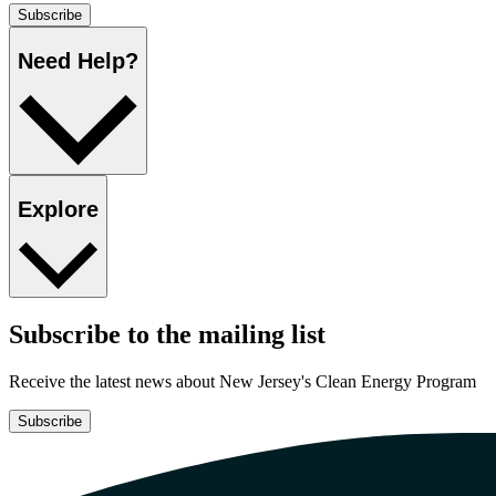
Subscribe​​​​‌ ‍ ​‍​‍‌‍ ‌ ​‍‌‍‍‌‌‍‌ ‌‍‍‌‌‍ ‍​‍​‍​ ‍‍​‍​‍‌ ​ ‌‍​‌‌‍ ‍‌‍‍‌‌ ‌​‌ ‍‌​‍ ‍‌‍‍‌‌‍ ​‍​‍​‍ ​​‍​‍‌‍‍​‌ ​‍‌‍‌‌‌‍‌‍​‍​‍​ ‍‍​‍​‍‌‍‍​‌ ‌​‌ ‌​‌ ​​​ ‍‍​‍ ​‍ ‌‍ ​‌‍ ‌‍​ ‌‍​‌‌‍ ​‌‍‍​‌‍ ‌ ​ ‌ ‌​​ ‍‍​ ​ ​ ​ ​ ​ ​ ​ ​‍ ‌‍‍‌‌‍ ‍‌ ‌​‌‍‌‌‌‍ ‍‌ ‌​​‍ ‌‍‌‌‌‍‌​‌‍‍‌‌ ‌​​‍ ‌‍ ‌‌‍ ‌‍‌​‌‍‌‌​ ‌‌ ​​‌ ​‍‌‍‌‌‌ ​ ‌‍‌‌‌‍ ‍‌ ‌​‌‍​‌‌ ‌​‌‍‍‌‌‍ ‌‍ ‍​ ‍ ‌‍‍‌‌‍‌​​ ‌‌ ​ ‌‍‍‌‌ ‌​‌‍‌‌‌​‌‍‌‍ ‌‍ ‌ ‌​‌‍‌‌‌ ​‍​ ‍ ‌ ‌​‌ ‍‌‌ ​​‌‍‌‌​ ‌‌‍‌‍‌‍ ‌‍ ‌ ‌​‌‍‌‌‌ ​‍​ ‍ ‌ ​​‌‍​‌‌ ‌​‌‍‍​​ ‌‌‍ ‍‌‍‌‌‌ ‌ ‌ ​ ‌‍ ​‌‍‌‌‌ ‌​‌ ‌​‌‍‌‌‌ ​‍​‍ ‍‌‍​‍‌ ‌​‌‍ ‍​ ‌‍​‍‌‍​‌‌ ​ ‌‍‌‌‌‌‌‌‌ ​‍‌‍ ​​ ‌‌‍‍​‌ ‌​‌ ‌​‌ ​​​‍‌‌​ ​ ‌​​‌​‍‌‌​ ​‍‌​‌‍​‍‌‌​ ​‍‌​‌‍‌‍ ​‌‍ ‌‍​ ‌‍​‌‌‍ ​‌‍‍​‌‍ ‌ ​ ‌ ‌​​‍‌‌​ ​ ‌​​‌​ ​ ​ ​ ​ ​ ​ ​ ​‍‌‍‌‍‍‌‌‍‌​​ ‌‌ ​ ‌‍‍‌‌ ‌​‌‍‌‌‌​‌‍‌‍ ‌‍ ‌ ‌​‌‍‌‌‌ ​‍​‍‌‍‌ ‌​‌ ‍‌‌ ​​‌‍‌‌​ ‌‌‍‌‍‌‍ ‌‍ ‌ ‌​‌‍‌‌‌ ​‍​‍‌‍‌ ​​‌‍​‌‌ ‌​‌‍‍​​ ‌‌‍ ‍‌‍‌‌‌ ‌ ‌ ​ ‌‍ ​‌‍‌‌‌ ‌​‌ ‌​‌‍‌‌‌ ​‍​‍ ‍‌‍​‍‌ ‌​‌‍ ‍​‍‌‍‌ ​​‌‍‌‌‌ ​‍‌ ​ ‌ ​​‌‍‌‌‌‍​ ‌ ‌​‌‍‍‌‌ ‌‍‌‍‌‌​ ‌‌ ​​‌ ‌‌‌‍​‍‌‍ ​‌‍‍‌‌ ​ ‌‍‍​‌‍‌‌‌‍‌​​‍​‍‌ ‌
Need Help?​​​​‌ ‍ ​‍​‍‌‍ ‌ ​‍‌‍‍‌‌‍‌ ‌‍‍‌‌‍ ‍​‍​‍​ ‍‍​‍​‍‌ ​ ‌‍​‌‌‍ ‍‌‍‍‌‌ ‌​‌ ‍‌​‍ ‍‌‍‍‌‌‍ ​‍​‍​‍ ​​‍​‍‌‍‍​‌ ​‍‌‍‌‌‌‍‌‍​‍​‍​ ‍‍​‍​‍‌‍‍​‌ ‌​‌ ‌​‌ ​​​ ‍‍​‍ ​‍ ‌‍ ​‌‍ ‌‍​ ‌‍​‌‌‍ ​‌‍‍​‌‍ ‌ ​ ‌ ‌​​ ‍‍​ ​ ​ ​ ​ ​ ​ ​ ​‍ ‌‍‍‌‌‍ ‍‌ ‌​‌‍‌‌‌‍ ‍‌ ‌​​‍ ‌‍‌‌‌‍‌​‌‍‍‌‌ ‌​​‍ ‌‍ ‌‌‍ ‌‍‌​‌‍‌‌​ ‌‌ ​​‌ ​‍‌‍‌‌‌ ​ ‌‍‌‌‌‍ ‍‌ ‌​‌‍​‌‌ ‌​‌‍‍‌‌‍ ‌‍ ‍​ ‍ ‌‍‍‌‌‍‌​​ ‌‌ ​ ‌‍‍‌‌ ‌​‌‍‌‌‌​‌‍‌‍ ‌‍ ‌ ‌​‌‍‌‌‌ ​‍​ ‍ ‌ ‌​‌ ‍‌‌ ​​‌‍‌‌​ ‌‌‍‌‍‌‍ ‌‍ ‌ ‌​‌‍‌‌‌ ​‍​ ‍ ‌ ​​‌‍​‌‌ ‌​‌‍‍​​ ‌‌‍ ‌‌‍‌‌‌‍ ‍‌ ‌‌‌ ​ ​‍‌‌​ ‌‌‌​​‍‌‌ ‌‍‍ ‌‍‌‌‌ ‍‌​‍‌‌​ ​ ‌​‌​​‍‌‌​ ​ ‌​‌​​‍‌‌​ ​‍​ ​‍‌‍‌‌‌‍‌‍​ ​‌​ ‌ ​ ​‌‌‍​ ‌‍‌‌‌‍​‌​ ‍‌‌‍‌​​ ​‍‌‍​ ​‍‌‌​ ​‍​ ​‍​‍‌‌​ ‌‌‌​‌​​‍ ‍‌‍‍​‌‍‌‌‌‍​‌‌‍‌​‌‍‍‌‌‍ ‍‌‍‌ ​ ‌‍​‍‌‍​‌‌ ​ ‌‍‌‌‌‌‌‌‌ ​‍‌‍ ​​ ‌‌‍‍​‌ ‌​‌ ‌​‌ ​​​‍‌‌​ ​ ‌​​‌​‍‌‌​ ​‍‌​‌‍​‍‌‌​ ​‍‌​‌‍‌‍ ​‌‍ ‌‍​ ‌‍​‌‌‍ ​‌‍‍​‌‍ ‌ ​ ‌ ‌​​‍‌‌​ ​ ‌​​‌​ ​ ​ ​ ​ ​ ​ ​ ​‍‌‍‌‍‍‌‌‍‌​​ ‌‌ ​ ‌‍‍‌‌ ‌​‌‍‌‌‌​‌‍‌‍ ‌‍ ‌ ‌​‌‍‌‌‌ ​‍​‍‌‍‌ ‌​‌ ‍‌‌ ​​‌‍‌‌​ ‌‌‍‌‍‌‍ ‌‍ ‌ ‌​‌‍‌‌‌ ​‍​‍‌‍‌ ​​‌‍​‌‌ ‌​‌‍‍​​ ‌‌‍ ‌‌‍‌‌‌‍ ‍‌ ‌‌‌ ​ ​‍‌‌​ ‌‌‌​​‍‌‌ ‌‍‍ ‌‍‌‌‌ ‍‌​‍‌‌​ ​ ‌​‌​​‍‌‌​ ​ ‌​‌​​‍‌‌​ ​‍​ ​‍‌‍‌‌‌‍‌‍​ ​‌​ ‌ ​ ​‌‌‍​ ‌‍‌‌‌‍​‌​ ‍‌‌‍‌​​ ​‍‌‍​ ​‍‌‌​ ​‍​ ​‍​‍‌‌​ ‌‌‌​‌​​‍ ‍‌‍‍​‌‍‌‌‌‍​‌‌‍‌​‌‍‍‌‌‍ ‍‌‍‌ ​‍‌‍‌ ​​‌‍‌‌‌ ​‍‌ ​ ‌ ​​‌‍‌‌‌‍​ ‌ ‌​‌‍‍‌‌ ‌‍‌‍‌‌​ ‌‌ ​​‌ ‌‌‌‍​‍‌‍ ​‌‍‍‌‌ ​ ‌‍‍​‌‍‌‌‌‍‌​​‍​‍‌ ‌
Explore​​​​‌ ‍ ​‍​‍‌‍ ‌ ​‍‌‍‍‌‌‍‌ ‌‍‍‌‌‍ ‍​‍​‍​ ‍‍​‍​‍‌ ​ ‌‍​‌‌‍ ‍‌‍‍‌‌ ‌​‌ ‍‌​‍ ‍‌‍‍‌‌‍ ​‍​‍​‍ ​​‍​‍‌‍‍​‌ ​‍‌‍‌‌‌‍‌‍​‍​‍​ ‍‍​‍​‍‌‍‍​‌ ‌​‌ ‌​‌ ​​​ ‍‍​‍ ​‍ ‌‍ ​‌‍ ‌‍​ ‌‍​‌‌‍ ​‌‍‍​‌‍ ‌ ​ ‌ ‌​​ ‍‍​ ​ ​ ​ ​ ​ ​ ​ ​‍ ‌‍‍‌‌‍ ‍‌ ‌​‌‍‌‌‌‍ ‍‌ ‌​​‍ ‌‍‌‌‌‍‌​‌‍‍‌‌ ‌​​‍ ‌‍ ‌‌‍ ‌‍‌​‌‍‌‌​ ‌‌ ​​‌ ​‍‌‍‌‌‌ ​ ‌‍‌‌‌‍ ‍‌ ‌​‌‍​‌‌ ‌​‌‍‍‌‌‍ ‌‍ ‍​ ‍ ‌‍‍‌‌‍‌​​ ‌‌ ​ ‌‍‍‌‌ ‌​‌‍‌‌‌​‌‍‌‍ ‌‍ ‌ ‌​‌‍‌‌‌ ​‍​ ‍ ‌ ‌​‌ ‍‌‌ ​​‌‍‌‌​ ‌‌‍‌‍‌‍ ‌‍ ‌ ‌​‌‍‌‌‌ ​‍​ ‍ ‌ ​​‌‍​‌‌ ‌​‌‍‍​​ ‌‌‍ ‌‌‍‌‌‌‍ ‍‌ ‌‌‌ ​ ​‍‌‌​ ‌‌‌​​‍‌‌ ‌‍‍ ‌‍‌‌‌ ‍‌​‍‌‌​ ​ ‌​‌​​‍‌‌​ ​ ‌​‌​​‍‌‌​ ​‍​ ​‍‌‍​‌​ ‍‌‌‍‌‍​ ​​‌‍‌​​ ​​​ ‌​​ ​​​ ​ ​ ​‌​ ‌‍​ ‌ ​‍‌‌​ ​‍​ ​‍​‍‌‌​ ‌‌‌​‌​​‍ ‍‌‍‍​‌‍‌‌‌‍​‌‌‍‌​‌‍‍‌‌‍ ‍‌‍‌ ​ ‌‍​‍‌‍​‌‌ ​ ‌‍‌‌‌‌‌‌‌ ​‍‌‍ ​​ ‌‌‍‍​‌ ‌​‌ ‌​‌ ​​​‍‌‌​ ​ ‌​​‌​‍‌‌​ ​‍‌​‌‍​‍‌‌​ ​‍‌​‌‍‌‍ ​‌‍ ‌‍​ ‌‍​‌‌‍ ​‌‍‍​‌‍ ‌ ​ ‌ ‌​​‍‌‌​ ​ ‌​​‌​ ​ ​ ​ ​ ​ ​ ​ ​‍‌‍‌‍‍‌‌‍‌​​ ‌‌ ​ ‌‍‍‌‌ ‌​‌‍‌‌‌​‌‍‌‍ ‌‍ ‌ ‌​‌‍‌‌‌ ​‍​‍‌‍‌ ‌​‌ ‍‌‌ ​​‌‍‌‌​ ‌‌‍‌‍‌‍ ‌‍ ‌ ‌​‌‍‌‌‌ ​‍​‍‌‍‌ ​​‌‍​‌‌ ‌​‌‍‍​​ ‌‌‍ ‌‌‍‌‌‌‍ ‍‌ ‌‌‌ ​ ​‍‌‌​ ‌‌‌​​‍‌‌ ‌‍‍ ‌‍‌‌‌ ‍‌​‍‌‌​ ​ ‌​‌​​‍‌‌​ ​ ‌​‌​​‍‌‌​ ​‍​ ​‍‌‍​‌​ ‍‌‌‍‌‍​ ​​‌‍‌​​ ​​​ ‌​​ ​​​ ​ ​ ​‌​ ‌‍​ ‌ ​‍‌‌​ ​‍​ ​‍​‍‌‌​ ‌‌‌​‌​​‍ ‍‌‍‍​‌‍‌‌‌‍​‌‌‍‌​‌‍‍‌‌‍ ‍‌‍‌ ​‍‌‍‌ ​​‌‍‌‌‌ ​‍‌ ​ ‌ ​​‌‍‌‌‌‍​ ‌ ‌​‌‍‍‌‌ ‌‍‌‍‌‌​ ‌‌ ​​‌ ‌‌‌‍​‍‌‍ ​‌‍‍‌‌ ​ ‌‍‍​‌‍‌‌‌‍‌​​‍​‍‌ ‌
Subscribe to the mailing list​​​​‌ ‍ ​‍​‍‌‍ ‌ ​‍‌‍‍‌‌‍‌ ‌‍‍‌‌‍ ‍​‍​‍​ ‍‍​‍​‍‌ ​ ‌‍​‌‌‍ ‍‌‍‍‌‌ ‌​‌ ‍‌​‍ ‍‌‍‍‌‌‍ ​‍​‍​‍ ​​‍​‍‌‍‍​‌ ​‍‌‍‌‌‌‍‌‍​‍​‍​ ‍‍​‍​‍‌‍‍​‌ ‌​‌ ‌​‌ ​​​ ‍‍​‍ ​‍ ‌‍ ​‌‍ ‌‍​ ‌‍​‌‌‍ ​‌‍‍​‌‍ ‌ ​ ‌ ‌​​ ‍‍​ ​ ​ ​ ​ ​ ​ ​ ​‍ ‌‍‍‌‌‍ ‍‌ ‌​‌‍‌‌‌‍ ‍‌ ‌​​‍ ‌‍‌‌‌‍‌​‌‍‍‌‌ ‌​​‍ ‌‍ ‌‌‍ ‌‍‌​‌‍‌‌​ ‌‌ ​​‌ ​‍‌‍‌‌‌ ​ ‌‍‌‌‌‍ ‍‌ ‌​‌‍​‌‌ ‌​‌‍‍‌‌‍ ‌‍ ‍​ ‍ ‌‍‍‌‌‍‌​​ ‌‌ ​ ‌‍‍‌‌ ‌​‌‍‌‌‌​‌‍‌‍ ‌‍ ‌ ‌​‌‍‌‌‌ ​‍​ ‍ ‌ ‌​‌ ‍‌‌ ​​‌‍‌‌​ ‌‌‍‌‍‌‍ ‌‍ ‌ ‌​‌‍‌‌‌ ​‍​ ‍ ‌ ​​‌‍​‌‌ ‌​‌‍‍​​ ‌‌‍ ‍‌‍‌‌‌ ‌ ‌ ​ ‌‍ ​‌‍‌‌‌ ‌​‌ ‌​‌‍‌‌‌ ​‍​‍ ‍‌‍‍​‌‍‌‌‌‍​‌‌‍‌​‌‍‍‌‌‍ ‍‌‍‌ ​ ‌‍​‍‌‍​‌‌ ​ ‌‍‌‌‌‌‌‌‌ ​‍‌‍ ​​ ‌‌‍‍​‌ ‌​‌ ‌​‌ ​​​‍‌‌​ ​ ‌​​‌​‍‌‌​ ​‍‌​‌‍​‍‌‌​ ​‍‌​‌‍‌‍ ​‌‍ ‌‍​ ‌‍​‌‌‍ ​‌‍‍​‌‍ ‌ ​ ‌ ‌​​‍‌‌​ ​ ‌​​‌​ ​ ​ ​ ​ ​ ​ ​ ​‍‌‍‌‍‍‌‌‍‌​​ ‌‌ ​ ‌‍‍‌‌ ‌​‌‍‌‌‌​‌‍‌‍ ‌‍ ‌ ‌​‌‍‌‌‌ ​‍​‍‌‍‌ ‌​‌ ‍‌‌ ​​‌‍‌‌​ ‌‌‍‌‍‌‍ ‌‍ ‌ ‌​‌‍‌‌‌ ​‍​‍‌‍‌ ​​‌‍​‌‌ ‌​‌‍‍​​ ‌‌‍ ‍‌‍‌‌‌ ‌ ‌ ​ ‌‍ ​‌‍‌‌‌ ‌​‌ ‌​‌‍‌‌‌ ​‍​‍ ‍‌‍‍​‌‍‌‌‌‍​‌‌‍‌​‌‍‍‌‌‍ ‍‌‍‌ ​‍‌‍‌ ​​‌‍‌‌‌ ​‍‌ ​ ‌ ​​‌‍‌‌‌‍​ ‌ ‌​‌‍‍‌‌ ‌‍‌‍‌‌​ ‌‌ ​​‌ ‌‌‌‍​‍‌‍ ​‌‍‍‌‌ ​ ‌‍‍​‌‍‌‌‌‍‌​​‍​‍‌ ‌
Receive the latest news about New Jersey's Clean Energy Program​​​​‌ ‍ ​‍​‍‌‍ ‌ ​‍‌‍‍‌‌‍‌ ‌‍‍‌‌‍ ‍​‍​‍​ ‍‍​‍​‍‌ ​ ‌‍​‌‌‍ ‍‌‍‍‌‌ ‌​‌ ‍‌​‍ ‍‌‍‍‌‌‍ ​‍​‍​‍ ​​‍​‍‌‍‍​‌ ​‍‌‍‌‌‌‍‌‍​‍​‍​ ‍‍​‍​‍‌‍‍​‌ ‌​‌ ‌​‌ ​​​ ‍‍​‍ ​‍ ‌‍ ​‌‍ ‌‍​ ‌‍​‌‌‍ ​‌‍‍​‌‍ ‌ ​ ‌ ‌​​ ‍‍​ ​ ​ ​ ​ ​ ​ ​ ​‍ ‌‍‍‌‌‍ ‍‌ ‌​‌‍‌‌‌‍ ‍‌ ‌​​‍ ‌‍‌‌‌‍‌​‌‍‍‌‌ ‌​​‍ ‌‍ ‌‌‍ ‌‍‌​‌‍‌‌​ ‌‌ ​​‌ ​‍‌‍‌‌‌ ​ ‌‍‌‌‌‍ ‍‌ ‌​‌‍​‌‌ ‌​‌‍‍‌‌‍ ‌‍ ‍​ ‍ ‌‍‍‌‌‍‌​​ ‌‌ ​ ‌‍‍‌‌ ‌​‌‍‌‌‌​‌‍‌‍ ‌‍ ‌ ‌​‌‍‌‌‌ ​‍​ ‍ ‌ ‌​‌ ‍‌‌ ​​‌‍‌‌​ ‌‌‍‌‍‌‍ ‌‍ ‌ ‌​‌‍‌‌‌ ​‍​ ‍ ‌ ​​‌‍​‌‌ ‌​‌‍‍​​ ‌‌‍ ‍‌‍‌‌‌ ‌ ‌ ​ ‌‍ ​‌‍‌‌‌ ‌​‌ ‌​‌‍‌‌‌ ​‍​‍ ‍‌ ‌​‌‍‌‌‌ ‍​‌ ‌​​ ‌‍​‍‌‍​‌‌ ​ ‌‍‌‌‌‌‌‌‌ ​‍‌‍ ​​ ‌‌‍‍​‌ ‌​‌ ‌​‌ ​​​‍‌‌​ ​ ‌​​‌​‍‌‌​ ​‍‌​‌‍​‍‌‌​ ​‍‌​‌‍‌‍ ​‌‍ ‌‍​ ‌‍​‌‌‍ ​‌‍‍​‌‍ ‌ ​ ‌ ‌​​‍‌‌​ ​ ‌​​‌​ ​ ​ ​ ​ ​ ​ ​ ​‍‌‍‌‍‍‌‌‍‌​​ ‌‌ ​ ‌‍‍‌‌ ‌​‌‍‌‌‌​‌‍‌‍ ‌‍ ‌ ‌​‌‍‌‌‌ ​‍​‍‌‍‌ ‌​‌ ‍‌‌ ​​‌‍‌‌​ ‌‌‍‌‍‌‍ ‌‍ ‌ ‌​‌‍‌‌‌ ​‍​‍‌‍‌ ​​‌‍​‌‌ ‌​‌‍‍​​ ‌‌‍ ‍‌‍‌‌‌ ‌ ‌ ​ ‌‍ ​‌‍‌‌‌ ‌​‌ ‌​‌‍‌‌‌ ​‍​‍ ‍‌ ‌​‌‍‌‌‌ ‍​‌ ‌​​‍‌‍‌ ​​‌‍‌‌‌ ​‍‌ ​ ‌ ​​‌‍‌‌‌‍​ ‌ ‌​‌‍‍‌‌ ‌‍‌‍‌‌​ ‌‌ ​​‌ ‌‌‌‍​‍‌‍ ​‌‍‍‌‌ ​ ‌‍‍​‌‍‌‌‌‍‌​​‍​‍‌ ‌
Subscribe​​​​‌ ‍ ​‍​‍‌‍ ‌ ​‍‌‍‍‌‌‍‌ ‌‍‍‌‌‍ ‍​‍​‍​ ‍‍​‍​‍‌ ​ ‌‍​‌‌‍ ‍‌‍‍‌‌ ‌​‌ ‍‌​‍ ‍‌‍‍‌‌‍ ​‍​‍​‍ ​​‍​‍‌‍‍​‌ ​‍‌‍‌‌‌‍‌‍​‍​‍​ ‍‍​‍​‍‌‍‍​‌ ‌​‌ ‌​‌ ​​​ ‍‍​‍ ​‍ ‌‍ ​‌‍ ‌‍​ ‌‍​‌‌‍ ​‌‍‍​‌‍ ‌ ​ ‌ ‌​​ ‍‍​ ​ ​ ​ ​ ​ ​ ​ ​‍ ‌‍‍‌‌‍ ‍‌ ‌​‌‍‌‌‌‍ ‍‌ ‌​​‍ ‌‍‌‌‌‍‌​‌‍‍‌‌ ‌​​‍ ‌‍ ‌‌‍ ‌‍‌​‌‍‌‌​ ‌‌ ​​‌ ​‍‌‍‌‌‌ ​ ‌‍‌‌‌‍ ‍‌ ‌​‌‍​‌‌ ‌​‌‍‍‌‌‍ ‌‍ ‍​ ‍ ‌‍‍‌‌‍‌​​ ‌‌ ​ ‌‍‍‌‌ ‌​‌‍‌‌‌​‌‍‌‍ ‌‍ ‌ ‌​‌‍‌‌‌ ​‍​ ‍ ‌ ‌​‌ ‍‌‌ ​​‌‍‌‌​ ‌‌‍‌‍‌‍ ‌‍ ‌ ‌​‌‍‌‌‌ ​‍​ ‍ ‌ ​​‌‍​‌‌ ‌​‌‍‍​​ ‌‌‍ ‍‌‍‌‌‌ ‌ ‌ ​ ‌‍ ​‌‍‌‌‌ ‌​‌ ‌​‌‍‌‌‌ ​‍​‍ ‍‌‍​‍‌ ‌​‌‍ ‍​ ‌‍​‍‌‍​‌‌ ​ ‌‍‌‌‌‌‌‌‌ ​‍‌‍ ​​ ‌‌‍‍​‌ ‌​‌ ‌​‌ ​​​‍‌‌​ ​ ‌​​‌​‍‌‌​ ​‍‌​‌‍​‍‌‌​ ​‍‌​‌‍‌‍ ​‌‍ ‌‍​ ‌‍​‌‌‍ ​‌‍‍​‌‍ ‌ ​ ‌ ‌​​‍‌‌​ ​ ‌​​‌​ ​ ​ ​ ​ ​ ​ ​ ​‍‌‍‌‍‍‌‌‍‌​​ ‌‌ ​ ‌‍‍‌‌ ‌​‌‍‌‌‌​‌‍‌‍ ‌‍ ‌ ‌​‌‍‌‌‌ ​‍​‍‌‍‌ ‌​‌ ‍‌‌ ​​‌‍‌‌​ ‌‌‍‌‍‌‍ ‌‍ ‌ ‌​‌‍‌‌‌ ​‍​‍‌‍‌ ​​‌‍​‌‌ ‌​‌‍‍​​ ‌‌‍ ‍‌‍‌‌‌ ‌ ‌ ​ ‌‍ ​‌‍‌‌‌ ‌​‌ ‌​‌‍‌‌‌ ​‍​‍ ‍‌‍​‍‌ ‌​‌‍ ‍​‍‌‍‌ ​​‌‍‌‌‌ ​‍‌ ​ ‌ ​​‌‍‌‌‌‍​ ‌ ‌​‌‍‍‌‌ ‌‍‌‍‌‌​ ‌‌ ​​‌ ‌‌‌‍​‍‌‍ ​‌‍‍‌‌ ​ ‌‍‍​‌‍‌‌‌‍‌​​‍​‍‌ ‌