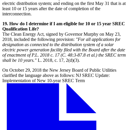
electric distribution system; and ending on the first May 31 that is at
least 10 or 15 years after the date of completion of the
interconnection.​​​​‌ ‍ ​‍​‍‌‍ ‌ ​‍‌‍‍‌‌‍‌ ‌‍‍‌‌‍ ‍​‍​‍​ ‍‍​‍​‍‌ ​ ‌‍​‌‌‍ ‍‌‍‍‌‌ ‌​‌ ‍‌​‍ ‍‌‍‍‌‌‍ ​‍​‍​‍ ​​‍​‍‌‍‍​‌ ​‍‌‍‌‌‌‍‌‍​‍​‍​ ‍‍​‍​‍‌‍‍​‌ ‌​‌ ‌​‌ ​​​ ‍‍​‍ ​‍ ‌‍ ​‌‍ ‌‍​ ‌‍​‌‌‍ ​‌‍‍​‌‍ ‌ ​ ‌ ‌​​ ‍‍​ ​ ​ ​ ​ ​ ​ ​ ​‍ ‌‍‍‌‌‍ ‍‌ ‌​‌‍‌‌‌‍ ‍‌ ‌​​‍ ‌‍‌‌‌‍‌​‌‍‍‌‌ ‌​​‍ ‌‍ ‌‌‍ ‌‍‌​‌‍‌‌​ ‌‌ ​​‌ ​‍‌‍‌‌‌ ​ ‌‍‌‌‌‍ ‍‌ ‌​‌‍​‌‌ ‌​‌‍‍‌‌‍ ‌‍ ‍​ ‍ ‌‍‍‌‌‍‌​​ ‌​ ​​‌‍‌‍‌‍‌‌​ ​​​ ‌‌​ ​‌‌‍‌‍‌‍‌‌​‍ ‌​ ‌​​ ​‌​ ‍​‌‍‌​​‍ ‌​ ‌​‌‍‌​​ ‌‍​ ‍‌​‍ ‌‌‍​‌​ ​ ​ ‌​‌‍​ ​‍ ‌‌‍‌‌‌‍‌‍​ ‌‍​ ‌​​ ‍​‌‍​ ‌‍‌​​ ‌​​ ​‍​ ​‌‌‍​ ​ ‌‌​ ‍ ‌ ‌​‌ ‍‌‌ ​​‌‍‌‌​ ‌‌‍‍​‌‍‌‌‌‍ ​‌ ​​‌‌‌​‌‍ ‌ ​​‌‍‍‌‌‍​ ​ ‍ ‌ ​​‌‍​‌‌ ‌​‌‍‍​​ ‌‌‍​ ‌‍ ‌‍ ‍‌ ‌​‌‍‌‌‌‍ ‍‌ ‌​​‍‌‌​ ‌‌‌​​‍‌‌ ‌‍‍ ‌‍‌‌‌ ‍‌​‍‌‌​ ​ ‌​‌​​‍‌‌​ ​ ‌​‌​​‍‌‌​ ​‍​ ​‍‌‍‌​​ ​‌‌‍​‌‌‍‌‍​ ‌‍​ ​ ‌‍​ ​ ‌​​ ​‍‌‍​‍​ ‌​​ ​​​‍‌‌​ ​‍​ ​‍​‍‌‌​ ‌‌‌​‌​​‍ ‍‌‍​ ‌‍‍​‌‍‍‌‌‍ ​‌‍‌​‌ ​‍‌‍‌‌‌‍ ‍​‍‌‌​ ‌‌‌​​‍‌‌ ‌‍‍ ‌‍‌‌‌ ‍‌​‍‌‌​ ​ ‌​‌​​‍‌‌​ ​ ‌​‌​​‍‌‌​ ​‍​ ​‍​ ‍​‌‍‌‍​ ‍​​ ‌‌​ ​​​ ‌‍‌‍​ ‌‍‌‌​ ‌‍​ ‍‌​ ‌‌​ ‌‍​‍‌‌​ ​‍​ ​‍​‍‌‌​ ‌‌‌​‌​​‍ ‍‌ ‌​‌‍‌‌‌ ‍​‌ ‌​​ ‌‍​‍‌‍​‌‌ ​ ‌‍‌‌‌‌‌‌‌ ​‍‌‍ ​​ ‌‌‍‍​‌ ‌​‌ ‌​‌ ​​​‍‌‌​ ​ ‌​​‌​‍‌‌​ ​‍‌​‌‍​‍‌‌​ ​‍‌​‌‍‌‍ ​‌‍ ‌‍​ ‌‍​‌‌‍ ​‌‍‍​‌‍ ‌ ​ ‌ ‌​​‍‌‌​ ​ ‌​​‌​ ​ ​ ​ ​ ​ ​ ​ ​‍‌‍‌‍‍‌‌‍‌​​ ‌​ ​​‌‍‌‍‌‍‌‌​ ​​​ ‌‌​ ​‌‌‍‌‍‌‍‌‌​‍ ‌​ ‌​​ ​‌​ ‍​‌‍‌​​‍ ‌​ ‌​‌‍‌​​ ‌‍​ ‍‌​‍ ‌‌‍​‌​ ​ ​ ‌​‌‍​ ​‍ ‌‌‍‌‌‌‍‌‍​ ‌‍​ ‌​​ ‍​‌‍​ ‌‍‌​​ ‌​​ ​‍​ ​‌‌‍​ ​ ‌‌​‍‌‍‌ ‌​‌ ‍‌‌ ​​‌‍‌‌​ ‌‌‍‍​‌‍‌‌‌‍ ​‌ ​​‌‌‌​‌‍ ‌ ​​‌‍‍‌‌‍​ ​‍‌‍‌ ​​‌‍​‌‌ ‌​‌‍‍​​ ‌‌‍​ ‌‍ ‌‍ ‍‌ ‌​‌‍‌‌‌‍ ‍‌ ‌​​‍‌‌​ ‌‌‌​​‍‌‌ ‌‍‍ ‌‍‌‌‌ ‍‌​‍‌‌​ ​ ‌​‌​​‍‌‌​ ​ ‌​‌​​‍‌‌​ ​‍​ ​‍‌‍‌​​ ​‌‌‍​‌‌‍‌‍​ ‌‍​ ​ ‌‍​ ​ ‌​​ ​‍‌‍​‍​ ‌​​ ​​​‍‌‌​ ​‍​ ​‍​‍‌‌​ ‌‌‌​‌​​‍ ‍‌‍​ ‌‍‍​‌‍‍‌‌‍ ​‌‍‌​‌ ​‍‌‍‌‌‌‍ ‍​‍‌‌​ ‌‌‌​​‍‌‌ ‌‍‍ ‌‍‌‌‌ ‍‌​‍‌‌​ ​ ‌​‌​​‍‌‌​ ​ ‌​‌​​‍‌‌​ ​‍​ ​‍​ ‍​‌‍‌‍​ ‍​​ ‌‌​ ​​​ ‌‍‌‍​ ‌‍‌‌​ ‌‍​ ‍‌​ ‌‌​ ‌‍​‍‌‌​ ​‍​ ​‍​‍‌‌​ ‌‌‌​‌​​‍ ‍‌ ‌​‌‍‌‌‌ ‍​‌ ‌​​‍‌‍‌ ​​‌‍‌‌‌ ​‍‌ ​ ‌ ​​‌‍‌‌‌‍​ ‌ ‌​‌‍‍‌‌ ‌‍‌‍‌‌​ ‌‌ ​​‌ ‌‌‌‍​‍‌‍ ​‌‍‍‌‌ ​ ‌‍‍​‌‍‌‌‌‍‌​​‍​‍‌ ‌
19. How do I determine if I am eligible for 10 or 15 year SREC
Qualification Life?​​​​‌ ‍ ​‍​‍‌‍ ‌ ​‍‌‍‍‌‌‍‌ ‌‍‍‌‌‍ ‍​‍​‍​ ‍‍​‍​‍‌ ​ ‌‍​‌‌‍ ‍‌‍‍‌‌ ‌​‌ ‍‌​‍ ‍‌‍‍‌‌‍ ​‍​‍​‍ ​​‍​‍‌‍‍​‌ ​‍‌‍‌‌‌‍‌‍​‍​‍​ ‍‍​‍​‍‌‍‍​‌ ‌​‌ ‌​‌ ​​​ ‍‍​‍ ​‍ ‌‍ ​‌‍ ‌‍​ ‌‍​‌‌‍ ​‌‍‍​‌‍ ‌ ​ ‌ ‌​​ ‍‍​ ​ ​ ​ ​ ​ ​ ​ ​‍ ‌‍‍‌‌‍ ‍‌ ‌​‌‍‌‌‌‍ ‍‌ ‌​​‍ ‌‍‌‌‌‍‌​‌‍‍‌‌ ‌​​‍ ‌‍ ‌‌‍ ‌‍‌​‌‍‌‌​ ‌‌ ​​‌ ​‍‌‍‌‌‌ ​ ‌‍‌‌‌‍ ‍‌ ‌​‌‍​‌‌ ‌​‌‍‍‌‌‍ ‌‍ ‍​ ‍ ‌‍‍‌‌‍‌​​ ‌​ ​​‌‍‌‍‌‍‌‌​ ​​​ ‌‌​ ​‌‌‍‌‍‌‍‌‌​‍ ‌​ ‌​​ ​‌​ ‍​‌‍‌​​‍ ‌​ ‌​‌‍‌​​ ‌‍​ ‍‌​‍ ‌‌‍​‌​ ​ ​ ‌​‌‍​ ​‍ ‌‌‍‌‌‌‍‌‍​ ‌‍​ ‌​​ ‍​‌‍​ ‌‍‌​​ ‌​​ ​‍​ ​‌‌‍​ ​ ‌‌​ ‍ ‌ ‌​‌ ‍‌‌ ​​‌‍‌‌​ ‌‌‍‍​‌‍‌‌‌‍ ​‌ ​​‌‌‌​‌‍ ‌ ​​‌‍‍‌‌‍​ ​ ‍ ‌ ​​‌‍​‌‌ ‌​‌‍‍​​ ‌‌‍​ ‌‍ ‌‍ ‍‌ ‌​‌‍‌‌‌‍ ‍‌ ‌​​‍‌‌​ ‌‌‌​​‍‌‌ ‌‍‍ ‌‍‌‌‌ ‍‌​‍‌‌​ ​ ‌​‌​​‍‌‌​ ​ ‌​‌​​‍‌‌​ ​‍​ ​‍​ ‍​​ ‍‌​ ‌‌​ ‍‌​ ‍‌​ ‌​​ ‌ ​ ‌ ‌‍​‌‌‍​‍‌‍‌‍​ ‍​​‍‌‌​ ​‍​ ​‍​‍‌‌​ ‌‌‌​‌​​‍ ‍‌‍​ ‌‍‍​‌‍‍‌‌‍ ​‌‍‌​‌ ​‍‌‍‌‌‌‍ ‍​‍‌‌​ ‌‌‌​​‍‌‌ ‌‍‍ ‌‍‌‌‌ ‍‌​‍‌‌​ ​ ‌​‌​​‍‌‌​ ​ ‌​‌​​‍‌‌​ ​‍​ ​‍​ ‍​​ ‌‌‌‍‌‍‌‍​‍​ ​‍​ ‌‌‌‍‌‌​ ‌ ​ ​​‌‍‌‍​ ‌ ‌‍​‍​‍‌‌​ ​‍​ ​‍​‍‌‌​ ‌‌‌​‌​​‍ ‍‌ ‌​‌‍‌‌‌ ‍​‌ ‌​​ ‌‍​‍‌‍​‌‌ ​ ‌‍‌‌‌‌‌‌‌ ​‍‌‍ ​​ ‌‌‍‍​‌ ‌​‌ ‌​‌ ​​​‍‌‌​ ​ ‌​​‌​‍‌‌​ ​‍‌​‌‍​‍‌‌​ ​‍‌​‌‍‌‍ ​‌‍ ‌‍​ ‌‍​‌‌‍ ​‌‍‍​‌‍ ‌ ​ ‌ ‌​​‍‌‌​ ​ ‌​​‌​ ​ ​ ​ ​ ​ ​ ​ ​‍‌‍‌‍‍‌‌‍‌​​ ‌​ ​​‌‍‌‍‌‍‌‌​ ​​​ ‌‌​ ​‌‌‍‌‍‌‍‌‌​‍ ‌​ ‌​​ ​‌​ ‍​‌‍‌​​‍ ‌​ ‌​‌‍‌​​ ‌‍​ ‍‌​‍ ‌‌‍​‌​ ​ ​ ‌​‌‍​ ​‍ ‌‌‍‌‌‌‍‌‍​ ‌‍​ ‌​​ ‍​‌‍​ ‌‍‌​​ ‌​​ ​‍​ ​‌‌‍​ ​ ‌‌​‍‌‍‌ ‌​‌ ‍‌‌ ​​‌‍‌‌​ ‌‌‍‍​‌‍‌‌‌‍ ​‌ ​​‌‌‌​‌‍ ‌ ​​‌‍‍‌‌‍​ ​‍‌‍‌ ​​‌‍​‌‌ ‌​‌‍‍​​ ‌‌‍​ ‌‍ ‌‍ ‍‌ ‌​‌‍‌‌‌‍ ‍‌ ‌​​‍‌‌​ ‌‌‌​​‍‌‌ ‌‍‍ ‌‍‌‌‌ ‍‌​‍‌‌​ ​ ‌​‌​​‍‌‌​ ​ ‌​‌​​‍‌‌​ ​‍​ ​‍​ ‍​​ ‍‌​ ‌‌​ ‍‌​ ‍‌​ ‌​​ ‌ ​ ‌ ‌‍​‌‌‍​‍‌‍‌‍​ ‍​​‍‌‌​ ​‍​ ​‍​‍‌‌​ ‌‌‌​‌​​‍ ‍‌‍​ ‌‍‍​‌‍‍‌‌‍ ​‌‍‌​‌ ​‍‌‍‌‌‌‍ ‍​‍‌‌​ ‌‌‌​​‍‌‌ ‌‍‍ ‌‍‌‌‌ ‍‌​‍‌‌​ ​ ‌​‌​​‍‌‌​ ​ ‌​‌​​‍‌‌​ ​‍​ ​‍​ ‍​​ ‌‌‌‍‌‍‌‍​‍​ ​‍​ ‌‌‌‍‌‌​ ‌ ​ ​​‌‍‌‍​ ‌ ‌‍​‍​‍‌‌​ ​‍​ ​‍​‍‌‌​ ‌‌‌​‌​​‍ ‍‌ ‌​‌‍‌‌‌ ‍​‌ ‌​​‍‌‍‌ ​​‌‍‌‌‌ ​‍‌ ​ ‌ ​​‌‍‌‌‌‍​ ‌ ‌​‌‍‍‌‌ ‌‍‌‍‌‌​ ‌‌ ​​‌ ‌‌‌‍​‍‌‍ ​‌‍‍‌‌ ​ ‌‍‍​‌‍‌‌‌‍‌​​‍​‍‌ ‌
The Clean Energy Act, signed by Governor Murphy on May 23,
2018, included the following provision: ​​​​‌ ‍ ​‍​‍‌‍ ‌ ​‍‌‍‍‌‌‍‌ ‌‍‍‌‌‍ ‍​‍​‍​ ‍‍​‍​‍‌ ​ ‌‍​‌‌‍ ‍‌‍‍‌‌ ‌​‌ ‍‌​‍ ‍‌‍‍‌‌‍ ​‍​‍​‍ ​​‍​‍‌‍‍​‌ ​‍‌‍‌‌‌‍‌‍​‍​‍​ ‍‍​‍​‍‌‍‍​‌ ‌​‌ ‌​‌ ​​​ ‍‍​‍ ​‍ ‌‍ ​‌‍ ‌‍​ ‌‍​‌‌‍ ​‌‍‍​‌‍ ‌ ​ ‌ ‌​​ ‍‍​ ​ ​ ​ ​ ​ ​ ​ ​‍ ‌‍‍‌‌‍ ‍‌ ‌​‌‍‌‌‌‍ ‍‌ ‌​​‍ ‌‍‌‌‌‍‌​‌‍‍‌‌ ‌​​‍ ‌‍ ‌‌‍ ‌‍‌​‌‍‌‌​ ‌‌ ​​‌ ​‍‌‍‌‌‌ ​ ‌‍‌‌‌‍ ‍‌ ‌​‌‍​‌‌ ‌​‌‍‍‌‌‍ ‌‍ ‍​ ‍ ‌‍‍‌‌‍‌​​ ‌​ ​​‌‍‌‍‌‍‌‌​ ​​​ ‌‌​ ​‌‌‍‌‍‌‍‌‌​‍ ‌​ ‌​​ ​‌​ ‍​‌‍‌​​‍ ‌​ ‌​‌‍‌​​ ‌‍​ ‍‌​‍ ‌‌‍​‌​ ​ ​ ‌​‌‍​ ​‍ ‌‌‍‌‌‌‍‌‍​ ‌‍​ ‌​​ ‍​‌‍​ ‌‍‌​​ ‌​​ ​‍​ ​‌‌‍​ ​ ‌‌​ ‍ ‌ ‌​‌ ‍‌‌ ​​‌‍‌‌​ ‌‌‍‍​‌‍‌‌‌‍ ​‌ ​​‌‌‌​‌‍ ‌ ​​‌‍‍‌‌‍​ ​ ‍ ‌ ​​‌‍​‌‌ ‌​‌‍‍​​ ‌‌‍​ ‌‍ ‌‍ ‍‌ ‌​‌‍‌‌‌‍ ‍‌ ‌​​‍‌‌​ ‌‌‌​​‍‌‌ ‌‍‍ ‌‍‌‌‌ ‍‌​‍‌‌​ ​ ‌​‌​​‍‌‌​ ​ ‌​‌​​‍‌‌​ ​‍​ ​‍​ ‍​​ ‍‌​ ‌‌​ ‍‌​ ‍‌​ ‌​​ ‌ ​ ‌ ‌‍​‌‌‍​‍‌‍‌‍​ ‍​​‍‌‌​ ​‍​ ​‍​‍‌‌​ ‌‌‌​‌​​‍ ‍‌‍​ ‌‍‍​‌‍‍‌‌‍ ​‌‍‌​‌ ​‍‌‍‌‌‌‍ ‍​‍‌‌​ ‌‌‌​​‍‌‌ ‌‍‍ ‌‍‌‌‌ ‍‌​‍‌‌​ ​ ‌​‌​​‍‌‌​ ​ ‌​‌​​‍‌‌​ ​‍​ ​‍‌‍​‍​ ‌​​ ‌‍‌‍​ ‌‍‌​‌‍​‌​ ​‍​ ‌‍‌‍​‍​ ‌​​ ​​​ ​‍​‍‌‌​ ​‍​ ​‍​‍‌‌​ ‌‌‌​‌​​‍ ‍‌ ‌​‌‍‌‌‌ ‍​‌ ‌​​ ‌‍​‍‌‍​‌‌ ​ ‌‍‌‌‌‌‌‌‌ ​‍‌‍ ​​ ‌‌‍‍​‌ ‌​‌ ‌​‌ ​​​‍‌‌​ ​ ‌​​‌​‍‌‌​ ​‍‌​‌‍​‍‌‌​ ​‍‌​‌‍‌‍ ​‌‍ ‌‍​ ‌‍​‌‌‍ ​‌‍‍​‌‍ ‌ ​ ‌ ‌​​‍‌‌​ ​ ‌​​‌​ ​ ​ ​ ​ ​ ​ ​ ​‍‌‍‌‍‍‌‌‍‌​​ ‌​ ​​‌‍‌‍‌‍‌‌​ ​​​ ‌‌​ ​‌‌‍‌‍‌‍‌‌​‍ ‌​ ‌​​ ​‌​ ‍​‌‍‌​​‍ ‌​ ‌​‌‍‌​​ ‌‍​ ‍‌​‍ ‌‌‍​‌​ ​ ​ ‌​‌‍​ ​‍ ‌‌‍‌‌‌‍‌‍​ ‌‍​ ‌​​ ‍​‌‍​ ‌‍‌​​ ‌​​ ​‍​ ​‌‌‍​ ​ ‌‌​‍‌‍‌ ‌​‌ ‍‌‌ ​​‌‍‌‌​ ‌‌‍‍​‌‍‌‌‌‍ ​‌ ​​‌‌‌​‌‍ ‌ ​​‌‍‍‌‌‍​ ​‍‌‍‌ ​​‌‍​‌‌ ‌​‌‍‍​​ ‌‌‍​ ‌‍ ‌‍ ‍‌ ‌​‌‍‌‌‌‍ ‍‌ ‌​​‍‌‌​ ‌‌‌​​‍‌‌ ‌‍‍ ‌‍‌‌‌ ‍‌​‍‌‌​ ​ ‌​‌​​‍‌‌​ ​ ‌​‌​​‍‌‌​ ​‍​ ​‍​ ‍​​ ‍‌​ ‌‌​ ‍‌​ ‍‌​ ‌​​ ‌ ​ ‌ ‌‍​‌‌‍​‍‌‍‌‍​ ‍​​‍‌‌​ ​‍​ ​‍​‍‌‌​ ‌‌‌​‌​​‍ ‍‌‍​ ‌‍‍​‌‍‍‌‌‍ ​‌‍‌​‌ ​‍‌‍‌‌‌‍ ‍​‍‌‌​ ‌‌‌​​‍‌‌ ‌‍‍ ‌‍‌‌‌ ‍‌​‍‌‌​ ​ ‌​‌​​‍‌‌​ ​ ‌​‌​​‍‌‌​ ​‍​ ​‍‌‍​‍​ ‌​​ ‌‍‌‍​ ‌‍‌​‌‍​‌​ ​‍​ ‌‍‌‍​‍​ ‌​​ ​​​ ​‍​‍‌‌​ ​‍​ ​‍​‍‌‌​ ‌‌‌​‌​​‍ ‍‌ ‌​‌‍‌‌‌ ‍​‌ ‌​​‍‌‍‌ ​​‌‍‌‌‌ ​‍‌ ​ ‌ ​​‌‍‌‌‌‍​ ‌ ‌​‌‍‍‌‌ ‌‍‌‍‌‌​ ‌‌ ​​‌ ‌‌‌‍​‍‌‍ ​‌‍‍‌‌ ​ ‌‍‍​‌‍‌‌‌‍‌​​‍​‍‌ ‌
"For all applications for
designation as connected to the distribution system of a solar
electric power generation facility filed with the Board after the date
of enactment of P.L. 2018 c. 17 (C. 48:3-87.8 et al.) the SREC term
shall be 10 years."​​​​‌ ‍ ​‍​‍‌‍ ‌ ​‍‌‍‍‌‌‍‌ ‌‍‍‌‌‍ ‍​‍​‍​ ‍‍​‍​‍‌ ​ ‌‍​‌‌‍ ‍‌‍‍‌‌ ‌​‌ ‍‌​‍ ‍‌‍‍‌‌‍ ​‍​‍​‍ ​​‍​‍‌‍‍​‌ ​‍‌‍‌‌‌‍‌‍​‍​‍​ ‍‍​‍​‍‌‍‍​‌ ‌​‌ ‌​‌ ​​​ ‍‍​‍ ​‍ ‌‍ ​‌‍ ‌‍​ ‌‍​‌‌‍ ​‌‍‍​‌‍ ‌ ​ ‌ ‌​​ ‍‍​ ​ ​ ​ ​ ​ ​ ​ ​‍ ‌‍‍‌‌‍ ‍‌ ‌​‌‍‌‌‌‍ ‍‌ ‌​​‍ ‌‍‌‌‌‍‌​‌‍‍‌‌ ‌​​‍ ‌‍ ‌‌‍ ‌‍‌​‌‍‌‌​ ‌‌ ​​‌ ​‍‌‍‌‌‌ ​ ‌‍‌‌‌‍ ‍‌ ‌​‌‍​‌‌ ‌​‌‍‍‌‌‍ ‌‍ ‍​ ‍ ‌‍‍‌‌‍‌​​ ‌​ ​​‌‍‌‍‌‍‌‌​ ​​​ ‌‌​ ​‌‌‍‌‍‌‍‌‌​‍ ‌​ ‌​​ ​‌​ ‍​‌‍‌​​‍ ‌​ ‌​‌‍‌​​ ‌‍​ ‍‌​‍ ‌‌‍​‌​ ​ ​ ‌​‌‍​ ​‍ ‌‌‍‌‌‌‍‌‍​ ‌‍​ ‌​​ ‍​‌‍​ ‌‍‌​​ ‌​​ ​‍​ ​‌‌‍​ ​ ‌‌​ ‍ ‌ ‌​‌ ‍‌‌ ​​‌‍‌‌​ ‌‌‍‍​‌‍‌‌‌‍ ​‌ ​​‌‌‌​‌‍ ‌ ​​‌‍‍‌‌‍​ ​ ‍ ‌ ​​‌‍​‌‌ ‌​‌‍‍​​ ‌‌‍​ ‌‍ ‌‍ ‍‌ ‌​‌‍‌‌‌‍ ‍‌ ‌​​‍‌‌​ ‌‌‌​​‍‌‌ ‌‍‍ ‌‍‌‌‌ ‍‌​‍‌‌​ ​ ‌​‌​​‍‌‌​ ​ ‌​‌​​‍‌‌​ ​‍​ ​‍​ ‍​​ ‍‌​ ‌‌​ ‍‌​ ‍‌​ ‌​​ ‌ ​ ‌ ‌‍​‌‌‍​‍‌‍‌‍​ ‍​​‍‌‌​ ​‍​ ​‍​‍‌‌​ ‌‌‌​‌​​‍ ‍‌‍​ ‌‍‍​‌‍‍‌‌‍ ​‌‍‌​‌ ​‍‌‍‌‌‌‍ ‍​‍‌‌​ ‌‌‌​​‍‌‌ ‌‍‍ ‌‍‌‌‌ ‍‌​‍‌‌​ ​ ‌​‌​​‍‌‌​ ​ ‌​‌​​‍‌‌​ ​‍​ ​‍​ ‍‌​ ​‌‌‍​‌‌‍‌‌​ ‍‌‌‍​‍​ ‍​​ ​‌‌‍​‍​ ​ ​ ‍​‌‍‌‍​‍‌‌​ ​‍​ ​‍​‍‌‌​ ‌‌‌​‌​​‍ ‍‌ ‌​‌‍‌‌‌ ‍​‌ ‌​​ ‌‍​‍‌‍​‌‌ ​ ‌‍‌‌‌‌‌‌‌ ​‍‌‍ ​​ ‌‌‍‍​‌ ‌​‌ ‌​‌ ​​​‍‌‌​ ​ ‌​​‌​‍‌‌​ ​‍‌​‌‍​‍‌‌​ ​‍‌​‌‍‌‍ ​‌‍ ‌‍​ ‌‍​‌‌‍ ​‌‍‍​‌‍ ‌ ​ ‌ ‌​​‍‌‌​ ​ ‌​​‌​ ​ ​ ​ ​ ​ ​ ​ ​‍‌‍‌‍‍‌‌‍‌​​ ‌​ ​​‌‍‌‍‌‍‌‌​ ​​​ ‌‌​ ​‌‌‍‌‍‌‍‌‌​‍ ‌​ ‌​​ ​‌​ ‍​‌‍‌​​‍ ‌​ ‌​‌‍‌​​ ‌‍​ ‍‌​‍ ‌‌‍​‌​ ​ ​ ‌​‌‍​ ​‍ ‌‌‍‌‌‌‍‌‍​ ‌‍​ ‌​​ ‍​‌‍​ ‌‍‌​​ ‌​​ ​‍​ ​‌‌‍​ ​ ‌‌​‍‌‍‌ ‌​‌ ‍‌‌ ​​‌‍‌‌​ ‌‌‍‍​‌‍‌‌‌‍ ​‌ ​​‌‌‌​‌‍ ‌ ​​‌‍‍‌‌‍​ ​‍‌‍‌ ​​‌‍​‌‌ ‌​‌‍‍​​ ‌‌‍​ ‌‍ ‌‍ ‍‌ ‌​‌‍‌‌‌‍ ‍‌ ‌​​‍‌‌​ ‌‌‌​​‍‌‌ ‌‍‍ ‌‍‌‌‌ ‍‌​‍‌‌​ ​ ‌​‌​​‍‌‌​ ​ ‌​‌​​‍‌‌​ ​‍​ ​‍​ ‍​​ ‍‌​ ‌‌​ ‍‌​ ‍‌​ ‌​​ ‌ ​ ‌ ‌‍​‌‌‍​‍‌‍‌‍​ ‍​​‍‌‌​ ​‍​ ​‍​‍‌‌​ ‌‌‌​‌​​‍ ‍‌‍​ ‌‍‍​‌‍‍‌‌‍ ​‌‍‌​‌ ​‍‌‍‌‌‌‍ ‍​‍‌‌​ ‌‌‌​​‍‌‌ ‌‍‍ ‌‍‌‌‌ ‍‌​‍‌‌​ ​ ‌​‌​​‍‌‌​ ​ ‌​‌​​‍‌‌​ ​‍​ ​‍​ ‍‌​ ​‌‌‍​‌‌‍‌‌​ ‍‌‌‍​‍​ ‍​​ ​‌‌‍​‍​ ​ ​ ‍​‌‍‌‍​‍‌‌​ ​‍​ ​‍​‍‌‌​ ‌‌‌​‌​​‍ ‍‌ ‌​‌‍‌‌‌ ‍​‌ ‌​​‍‌‍‌ ​​‌‍‌‌‌ ​‍‌ ​ ‌ ​​‌‍‌‌‌‍​ ‌ ‌​‌‍‍‌‌ ‌‍‌‍‌‌​ ‌‌ ​​‌ ‌‌‌‍​‍‌‍ ​‌‍‍‌‌ ​ ‌‍‍​‌‍‌‌‌‍‌​​‍​‍‌ ‌
L. 2018, c. 17, 2(d)(3).​​​​‌ ‍ ​‍​‍‌‍ ‌ ​‍‌‍‍‌‌‍‌ ‌‍‍‌‌‍ ‍​‍​‍​ ‍‍​‍​‍‌ ​ ‌‍​‌‌‍ ‍‌‍‍‌‌ ‌​‌ ‍‌​‍ ‍‌‍‍‌‌‍ ​‍​‍​‍ ​​‍​‍‌‍‍​‌ ​‍‌‍‌‌‌‍‌‍​‍​‍​ ‍‍​‍​‍‌‍‍​‌ ‌​‌ ‌​‌ ​​​ ‍‍​‍ ​‍ ‌‍ ​‌‍ ‌‍​ ‌‍​‌‌‍ ​‌‍‍​‌‍ ‌ ​ ‌ ‌​​ ‍‍​ ​ ​ ​ ​ ​ ​ ​ ​‍ ‌‍‍‌‌‍ ‍‌ ‌​‌‍‌‌‌‍ ‍‌ ‌​​‍ ‌‍‌‌‌‍‌​‌‍‍‌‌ ‌​​‍ ‌‍ ‌‌‍ ‌‍‌​‌‍‌‌​ ‌‌ ​​‌ ​‍‌‍‌‌‌ ​ ‌‍‌‌‌‍ ‍‌ ‌​‌‍​‌‌ ‌​‌‍‍‌‌‍ ‌‍ ‍​ ‍ ‌‍‍‌‌‍‌​​ ‌​ ​​‌‍‌‍‌‍‌‌​ ​​​ ‌‌​ ​‌‌‍‌‍‌‍‌‌​‍ ‌​ ‌​​ ​‌​ ‍​‌‍‌​​‍ ‌​ ‌​‌‍‌​​ ‌‍​ ‍‌​‍ ‌‌‍​‌​ ​ ​ ‌​‌‍​ ​‍ ‌‌‍‌‌‌‍‌‍​ ‌‍​ ‌​​ ‍​‌‍​ ‌‍‌​​ ‌​​ ​‍​ ​‌‌‍​ ​ ‌‌​ ‍ ‌ ‌​‌ ‍‌‌ ​​‌‍‌‌​ ‌‌‍‍​‌‍‌‌‌‍ ​‌ ​​‌‌‌​‌‍ ‌ ​​‌‍‍‌‌‍​ ​ ‍ ‌ ​​‌‍​‌‌ ‌​‌‍‍​​ ‌‌‍​ ‌‍ ‌‍ ‍‌ ‌​‌‍‌‌‌‍ ‍‌ ‌​​‍‌‌​ ‌‌‌​​‍‌‌ ‌‍‍ ‌‍‌‌‌ ‍‌​‍‌‌​ ​ ‌​‌​​‍‌‌​ ​ ‌​‌​​‍‌‌​ ​‍​ ​‍​ ‍​​ ‍‌​ ‌‌​ ‍‌​ ‍‌​ ‌​​ ‌ ​ ‌ ‌‍​‌‌‍​‍‌‍‌‍​ ‍​​‍‌‌​ ​‍​ ​‍​‍‌‌​ ‌‌‌​‌​​‍ ‍‌‍​ ‌‍‍​‌‍‍‌‌‍ ​‌‍‌​‌ ​‍‌‍‌‌‌‍ ‍​‍‌‌​ ‌‌‌​​‍‌‌ ‌‍‍ ‌‍‌‌‌ ‍‌​‍‌‌​ ​ ‌​‌​​‍‌‌​ ​ ‌​‌​​‍‌‌​ ​‍​ ​‍‌‍‌​‌‍‌‍‌‍​‌‌‍‌‌‌‍​‌​ ​‍​ ‌ ​ ‌‌​ ‌ ‌‍‌‍​ ‌​‌‍‌‍​‍‌‌​ ​‍​ ​‍​‍‌‌​ ‌‌‌​‌​​‍ ‍‌ ‌​‌‍‌‌‌ ‍​‌ ‌​​ ‌‍​‍‌‍​‌‌ ​ ‌‍‌‌‌‌‌‌‌ ​‍‌‍ ​​ ‌‌‍‍​‌ ‌​‌ ‌​‌ ​​​‍‌‌​ ​ ‌​​‌​‍‌‌​ ​‍‌​‌‍​‍‌‌​ ​‍‌​‌‍‌‍ ​‌‍ ‌‍​ ‌‍​‌‌‍ ​‌‍‍​‌‍ ‌ ​ ‌ ‌​​‍‌‌​ ​ ‌​​‌​ ​ ​ ​ ​ ​ ​ ​ ​‍‌‍‌‍‍‌‌‍‌​​ ‌​ ​​‌‍‌‍‌‍‌‌​ ​​​ ‌‌​ ​‌‌‍‌‍‌‍‌‌​‍ ‌​ ‌​​ ​‌​ ‍​‌‍‌​​‍ ‌​ ‌​‌‍‌​​ ‌‍​ ‍‌​‍ ‌‌‍​‌​ ​ ​ ‌​‌‍​ ​‍ ‌‌‍‌‌‌‍‌‍​ ‌‍​ ‌​​ ‍​‌‍​ ‌‍‌​​ ‌​​ ​‍​ ​‌‌‍​ ​ ‌‌​‍‌‍‌ ‌​‌ ‍‌‌ ​​‌‍‌‌​ ‌‌‍‍​‌‍‌‌‌‍ ​‌ ​​‌‌‌​‌‍ ‌ ​​‌‍‍‌‌‍​ ​‍‌‍‌ ​​‌‍​‌‌ ‌​‌‍‍​​ ‌‌‍​ ‌‍ ‌‍ ‍‌ ‌​‌‍‌‌‌‍ ‍‌ ‌​​‍‌‌​ ‌‌‌​​‍‌‌ ‌‍‍ ‌‍‌‌‌ ‍‌​‍‌‌​ ​ ‌​‌​​‍‌‌​ ​ ‌​‌​​‍‌‌​ ​‍​ ​‍​ ‍​​ ‍‌​ ‌‌​ ‍‌​ ‍‌​ ‌​​ ‌ ​ ‌ ‌‍​‌‌‍​‍‌‍‌‍​ ‍​​‍‌‌​ ​‍​ ​‍​‍‌‌​ ‌‌‌​‌​​‍ ‍‌‍​ ‌‍‍​‌‍‍‌‌‍ ​‌‍‌​‌ ​‍‌‍‌‌‌‍ ‍​‍‌‌​ ‌‌‌​​‍‌‌ ‌‍‍ ‌‍‌‌‌ ‍‌​‍‌‌​ ​ ‌​‌​​‍‌‌​ ​ ‌​‌​​‍‌‌​ ​‍​ ​‍‌‍‌​‌‍‌‍‌‍​‌‌‍‌‌‌‍​‌​ ​‍​ ‌ ​ ‌‌​ ‌ ‌‍‌‍​ ‌​‌‍‌‍​‍‌‌​ ​‍​ ​‍​‍‌‌​ ‌‌‌​‌​​‍ ‍‌ ‌​‌‍‌‌‌ ‍​‌ ‌​​‍‌‍‌ ​​‌‍‌‌‌ ​‍‌ ​ ‌ ​​‌‍‌‌‌‍​ ‌ ‌​‌‍‍‌‌ ‌‍‌‍‌‌​ ‌‌ ​​‌ ‌‌‌‍​‍‌‍ ​‌‍‍‌‌ ​ ‌‍‍​‌‍‌‌‌‍‌​​‍​‍‌ ‌
On October 29, 2018 the New Jersey Board of Public Utilities
clarified the language above as follows: NJ SREC Update:
Implementation of New 10-year SREC Term ​​​​‌ ‍ ​‍​‍‌‍ ‌ ​‍‌‍‍‌‌‍‌ ‌‍‍‌‌‍ ‍​‍​‍​ ‍‍​‍​‍‌ ​ ‌‍​‌‌‍ ‍‌‍‍‌‌ ‌​‌ ‍‌​‍ ‍‌‍‍‌‌‍ ​‍​‍​‍ ​​‍​‍‌‍‍​‌ ​‍‌‍‌‌‌‍‌‍​‍​‍​ ‍‍​‍​‍‌‍‍​‌ ‌​‌ ‌​‌ ​​​ ‍‍​‍ ​‍ ‌‍ ​‌‍ ‌‍​ ‌‍​‌‌‍ ​‌‍‍​‌‍ ‌ ​ ‌ ‌​​ ‍‍​ ​ ​ ​ ​ ​ ​ ​ ​‍ ‌‍‍‌‌‍ ‍‌ ‌​‌‍‌‌‌‍ ‍‌ ‌​​‍ ‌‍‌‌‌‍‌​‌‍‍‌‌ ‌​​‍ ‌‍ ‌‌‍ ‌‍‌​‌‍‌‌​ ‌‌ ​​‌ ​‍‌‍‌‌‌ ​ ‌‍‌‌‌‍ ‍‌ ‌​‌‍​‌‌ ‌​‌‍‍‌‌‍ ‌‍ ‍​ ‍ ‌‍‍‌‌‍‌​​ ‌​ ​​‌‍‌‍‌‍‌‌​ ​​​ ‌‌​ ​‌‌‍‌‍‌‍‌‌​‍ ‌​ ‌​​ ​‌​ ‍​‌‍‌​​‍ ‌​ ‌​‌‍‌​​ ‌‍​ ‍‌​‍ ‌‌‍​‌​ ​ ​ ‌​‌‍​ ​‍ ‌‌‍‌‌‌‍‌‍​ ‌‍​ ‌​​ ‍​‌‍​ ‌‍‌​​ ‌​​ ​‍​ ​‌‌‍​ ​ ‌‌​ ‍ ‌ ‌​‌ ‍‌‌ ​​‌‍‌‌​ ‌‌‍‍​‌‍‌‌‌‍ ​‌ ​​‌‌‌​‌‍ ‌ ​​‌‍‍‌‌‍​ ​ ‍ ‌ ​​‌‍​‌‌ ‌​‌‍‍​​ ‌‌‍​ ‌‍ ‌‍ ‍‌ ‌​‌‍‌‌‌‍ ‍‌ ‌​​‍‌‌​ ‌‌‌​​‍‌‌ ‌‍‍ ‌‍‌‌‌ ‍‌​‍‌‌​ ​ ‌​‌​​‍‌‌​ ​ ‌​‌​​‍‌‌​ ​‍​ ​‍​ ​​​ ‍‌​ ​ ​ ​ ‌‍‌​​ ​​‌‍​‌‌‍‌‍​ ​ ​ ‌​‌‍‌‍​ ​​​‍‌‌​ ​‍​ ​‍​‍‌‌​ ‌‌‌​‌​​‍ ‍‌‍​ ‌‍‍​‌‍‍‌‌‍ ​‌‍‌​‌ ​‍‌‍‌‌‌‍ ‍​‍‌‌​ ‌‌‌​​‍‌‌ ‌‍‍ ‌‍‌‌‌ ‍‌​‍‌‌​ ​ ‌​‌​​‍‌‌​ ​ ‌​‌​​‍‌‌​ ​‍​ ​‍​ ‍​‌‍​ ​ ‍‌‌‍‌‌​ ‌ ​ ​​​ ‌‌‌‍‌​​ ‌‌‌‍​‌​ ‍​​ ‍‌​‍‌‌​ ​‍​ ​‍​‍‌‌​ ‌‌‌​‌​​‍ ‍‌ ‌​‌‍‌‌‌ ‍​‌ ‌​​ ‌‍​‍‌‍​‌‌ ​ ‌‍‌‌‌‌‌‌‌ ​‍‌‍ ​​ ‌‌‍‍​‌ ‌​‌ ‌​‌ ​​​‍‌‌​ ​ ‌​​‌​‍‌‌​ ​‍‌​‌‍​‍‌‌​ ​‍‌​‌‍‌‍ ​‌‍ ‌‍​ ‌‍​‌‌‍ ​‌‍‍​‌‍ ‌ ​ ‌ ‌​​‍‌‌​ ​ ‌​​‌​ ​ ​ ​ ​ ​ ​ ​ ​‍‌‍‌‍‍‌‌‍‌​​ ‌​ ​​‌‍‌‍‌‍‌‌​ ​​​ ‌‌​ ​‌‌‍‌‍‌‍‌‌​‍ ‌​ ‌​​ ​‌​ ‍​‌‍‌​​‍ ‌​ ‌​‌‍‌​​ ‌‍​ ‍‌​‍ ‌‌‍​‌​ ​ ​ ‌​‌‍​ ​‍ ‌‌‍‌‌‌‍‌‍​ ‌‍​ ‌​​ ‍​‌‍​ ‌‍‌​​ ‌​​ ​‍​ ​‌‌‍​ ​ ‌‌​‍‌‍‌ ‌​‌ ‍‌‌ ​​‌‍‌‌​ ‌‌‍‍​‌‍‌‌‌‍ ​‌ ​​‌‌‌​‌‍ ‌ ​​‌‍‍‌‌‍​ ​‍‌‍‌ ​​‌‍​‌‌ ‌​‌‍‍​​ ‌‌‍​ ‌‍ ‌‍ ‍‌ ‌​‌‍‌‌‌‍ ‍‌ ‌​​‍‌‌​ ‌‌‌​​‍‌‌ ‌‍‍ ‌‍‌‌‌ ‍‌​‍‌‌​ ​ ‌​‌​​‍‌‌​ ​ ‌​‌​​‍‌‌​ ​‍​ ​‍​ ​​​ ‍‌​ ​ ​ ​ ‌‍‌​​ ​​‌‍​‌‌‍‌‍​ ​ ​ ‌​‌‍‌‍​ ​​​‍‌‌​ ​‍​ ​‍​‍‌‌​ ‌‌‌​‌​​‍ ‍‌‍​ ‌‍‍​‌‍‍‌‌‍ ​‌‍‌​‌ ​‍‌‍‌‌‌‍ ‍​‍‌‌​ ‌‌‌​​‍‌‌ ‌‍‍ ‌‍‌‌‌ ‍‌​‍‌‌​ ​ ‌​‌​​‍‌‌​ ​ ‌​‌​​‍‌‌​ ​‍​ ​‍​ ‍​‌‍​ ​ ‍‌‌‍‌‌​ ‌ ​ ​​​ ‌‌‌‍‌​​ ‌‌‌‍​‌​ ‍​​ ‍‌​‍‌‌​ ​‍​ ​‍​‍‌‌​ ‌‌‌​‌​​‍ ‍‌ ‌​‌‍‌‌‌ ‍​‌ ‌​​‍‌‍‌ ​​‌‍‌‌‌ ​‍‌ ​ ‌ ​​‌‍‌‌‌‍​ ‌ ‌​‌‍‍‌‌ ‌‍‌‍‌‌​ ‌‌ ​​‌ ‌‌‌‍​‍‌‍ ​‌‍‍‌‌ ​ ‌‍‍​‌‍‌‌‌‍‌​​‍​‍‌ ‌