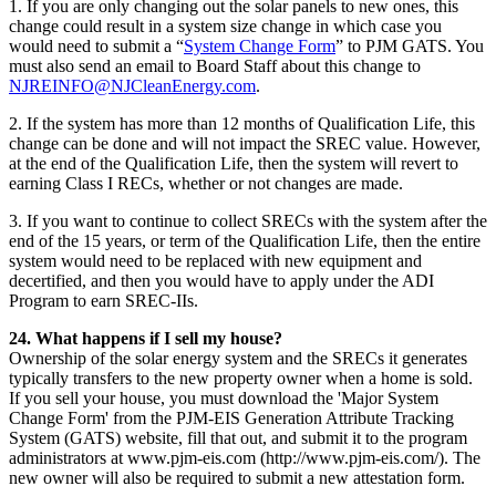
1. If you are only changing out the solar panels to new ones, this
change could result in a system size change in which case you
would need to submit a “​​​​‌ ‍ ​‍​‍‌‍ ‌ ​‍‌‍‍‌‌‍‌ ‌‍‍‌‌‍ ‍​‍​‍​ ‍‍​‍​‍‌ ​ ‌‍​‌‌‍ ‍‌‍‍‌‌ ‌​‌ ‍‌​‍ ‍‌‍‍‌‌‍ ​‍​‍​‍ ​​‍​‍‌‍‍​‌ ​‍‌‍‌‌‌‍‌‍​‍​‍​ ‍‍​‍​‍‌‍‍​‌ ‌​‌ ‌​‌ ​​​ ‍‍​‍ ​‍ ‌‍ ​‌‍ ‌‍​ ‌‍​‌‌‍ ​‌‍‍​‌‍ ‌ ​ ‌ ‌​​ ‍‍​ ​ ​ ​ ​ ​ ​ ​ ​‍ ‌‍‍‌‌‍ ‍‌ ‌​‌‍‌‌‌‍ ‍‌ ‌​​‍ ‌‍‌‌‌‍‌​‌‍‍‌‌ ‌​​‍ ‌‍ ‌‌‍ ‌‍‌​‌‍‌‌​ ‌‌ ​​‌ ​‍‌‍‌‌‌ ​ ‌‍‌‌‌‍ ‍‌ ‌​‌‍​‌‌ ‌​‌‍‍‌‌‍ ‌‍ ‍​ ‍ ‌‍‍‌‌‍‌​​ ‌​ ​​‌‍‌‍‌‍‌‌​ ​​​ ‌‌​ ​‌‌‍‌‍‌‍‌‌​‍ ‌​ ‌​​ ​‌​ ‍​‌‍‌​​‍ ‌​ ‌​‌‍‌​​ ‌‍​ ‍‌​‍ ‌‌‍​‌​ ​ ​ ‌​‌‍​ ​‍ ‌‌‍‌‌‌‍‌‍​ ‌‍​ ‌​​ ‍​‌‍​ ‌‍‌​​ ‌​​ ​‍​ ​‌‌‍​ ​ ‌‌​ ‍ ‌ ‌​‌ ‍‌‌ ​​‌‍‌‌​ ‌‌‍‍​‌‍‌‌‌‍ ​‌ ​​‌‌‌​‌‍ ‌ ​​‌‍‍‌‌‍​ ​ ‍ ‌ ​​‌‍​‌‌ ‌​‌‍‍​​ ‌‌‍​ ‌‍ ‌‍ ‍‌ ‌​‌‍‌‌‌‍ ‍‌ ‌​​‍‌‌​ ‌‌‌​​‍‌‌ ‌‍‍ ‌‍‌‌‌ ‍‌​‍‌‌​ ​ ‌​‌​​‍‌‌​ ​ ‌​‌​​‍‌‌​ ​‍​ ​‍‌‍​‌​ ​​​ ‍​​ ‌‍‌‍​‍‌‍‌​​ ‌‌‌‍‌‍​ ​‌​ ‍​​ ‌ ​ ‌​​‍‌‌​ ​‍​ ​‍​‍‌‌​ ‌‌‌​‌​​‍ ‍‌‍​ ‌‍‍​‌‍‍‌‌‍ ​‌‍‌​‌ ​‍‌‍‌‌‌‍ ‍​‍‌‌​ ‌‌‌​​‍‌‌ ‌‍‍ ‌‍‌‌‌ ‍‌​‍‌‌​ ​ ‌​‌​​‍‌‌​ ​ ‌​‌​​‍‌‌​ ​‍​ ​‍​ ‍‌​ ‍‌​ ​‌‌‍‌‌​ ​‌‌‍‌​​ ‍​‌‍‌‌​ ‌ ​ ‌ ​ ​‌‌‍‌‌​‍‌‌​ ​‍​ ​‍​‍‌‌​ ‌‌‌​‌​​‍ ‍‌ ‌​‌‍‌‌‌ ‍​‌ ‌​​ ‌‍​‍‌‍​‌‌ ​ ‌‍‌‌‌‌‌‌‌ ​‍‌‍ ​​ ‌‌‍‍​‌ ‌​‌ ‌​‌ ​​​‍‌‌​ ​ ‌​​‌​‍‌‌​ ​‍‌​‌‍​‍‌‌​ ​‍‌​‌‍‌‍ ​‌‍ ‌‍​ ‌‍​‌‌‍ ​‌‍‍​‌‍ ‌ ​ ‌ ‌​​‍‌‌​ ​ ‌​​‌​ ​ ​ ​ ​ ​ ​ ​ ​‍‌‍‌‍‍‌‌‍‌​​ ‌​ ​​‌‍‌‍‌‍‌‌​ ​​​ ‌‌​ ​‌‌‍‌‍‌‍‌‌​‍ ‌​ ‌​​ ​‌​ ‍​‌‍‌​​‍ ‌​ ‌​‌‍‌​​ ‌‍​ ‍‌​‍ ‌‌‍​‌​ ​ ​ ‌​‌‍​ ​‍ ‌‌‍‌‌‌‍‌‍​ ‌‍​ ‌​​ ‍​‌‍​ ‌‍‌​​ ‌​​ ​‍​ ​‌‌‍​ ​ ‌‌​‍‌‍‌ ‌​‌ ‍‌‌ ​​‌‍‌‌​ ‌‌‍‍​‌‍‌‌‌‍ ​‌ ​​‌‌‌​‌‍ ‌ ​​‌‍‍‌‌‍​ ​‍‌‍‌ ​​‌‍​‌‌ ‌​‌‍‍​​ ‌‌‍​ ‌‍ ‌‍ ‍‌ ‌​‌‍‌‌‌‍ ‍‌ ‌​​‍‌‌​ ‌‌‌​​‍‌‌ ‌‍‍ ‌‍‌‌‌ ‍‌​‍‌‌​ ​ ‌​‌​​‍‌‌​ ​ ‌​‌​​‍‌‌​ ​‍​ ​‍‌‍​‌​ ​​​ ‍​​ ‌‍‌‍​‍‌‍‌​​ ‌‌‌‍‌‍​ ​‌​ ‍​​ ‌ ​ ‌​​‍‌‌​ ​‍​ ​‍​‍‌‌​ ‌‌‌​‌​​‍ ‍‌‍​ ‌‍‍​‌‍‍‌‌‍ ​‌‍‌​‌ ​‍‌‍‌‌‌‍ ‍​‍‌‌​ ‌‌‌​​‍‌‌ ‌‍‍ ‌‍‌‌‌ ‍‌​‍‌‌​ ​ ‌​‌​​‍‌‌​ ​ ‌​‌​​‍‌‌​ ​‍​ ​‍​ ‍‌​ ‍‌​ ​‌‌‍‌‌​ ​‌‌‍‌​​ ‍​‌‍‌‌​ ‌ ​ ‌ ​ ​‌‌‍‌‌​‍‌‌​ ​‍​ ​‍​‍‌‌​ ‌‌‌​‌​​‍ ‍‌ ‌​‌‍‌‌‌ ‍​‌ ‌​​‍‌‍‌ ​​‌‍‌‌‌ ​‍‌ ​ ‌ ​​‌‍‌‌‌‍​ ‌ ‌​‌‍‍‌‌ ‌‍‌‍‌‌​ ‌‌ ​​‌ ‌‌‌‍​‍‌‍ ​‌‍‍‌‌ ​ ‌‍‍​‌‍‌‌‌‍‌​​‍​‍‌ ‌
System Change Form
” to PJM GATS. You
must also send an email to Board Staff about this change to
NJREINFO@NJCleanEnergy.com
.​​​​‌ ‍ ​‍​‍‌‍ ‌ ​‍‌‍‍‌‌‍‌ ‌‍‍‌‌‍ ‍​‍​‍​ ‍‍​‍​‍‌ ​ ‌‍​‌‌‍ ‍‌‍‍‌‌ ‌​‌ ‍‌​‍ ‍‌‍‍‌‌‍ ​‍​‍​‍ ​​‍​‍‌‍‍​‌ ​‍‌‍‌‌‌‍‌‍​‍​‍​ ‍‍​‍​‍‌‍‍​‌ ‌​‌ ‌​‌ ​​​ ‍‍​‍ ​‍ ‌‍ ​‌‍ ‌‍​ ‌‍​‌‌‍ ​‌‍‍​‌‍ ‌ ​ ‌ ‌​​ ‍‍​ ​ ​ ​ ​ ​ ​ ​ ​‍ ‌‍‍‌‌‍ ‍‌ ‌​‌‍‌‌‌‍ ‍‌ ‌​​‍ ‌‍‌‌‌‍‌​‌‍‍‌‌ ‌​​‍ ‌‍ ‌‌‍ ‌‍‌​‌‍‌‌​ ‌‌ ​​‌ ​‍‌‍‌‌‌ ​ ‌‍‌‌‌‍ ‍‌ ‌​‌‍​‌‌ ‌​‌‍‍‌‌‍ ‌‍ ‍​ ‍ ‌‍‍‌‌‍‌​​ ‌​ ​​‌‍‌‍‌‍‌‌​ ​​​ ‌‌​ ​‌‌‍‌‍‌‍‌‌​‍ ‌​ ‌​​ ​‌​ ‍​‌‍‌​​‍ ‌​ ‌​‌‍‌​​ ‌‍​ ‍‌​‍ ‌‌‍​‌​ ​ ​ ‌​‌‍​ ​‍ ‌‌‍‌‌‌‍‌‍​ ‌‍​ ‌​​ ‍​‌‍​ ‌‍‌​​ ‌​​ ​‍​ ​‌‌‍​ ​ ‌‌​ ‍ ‌ ‌​‌ ‍‌‌ ​​‌‍‌‌​ ‌‌‍‍​‌‍‌‌‌‍ ​‌ ​​‌‌‌​‌‍ ‌ ​​‌‍‍‌‌‍​ ​ ‍ ‌ ​​‌‍​‌‌ ‌​‌‍‍​​ ‌‌‍​ ‌‍ ‌‍ ‍‌ ‌​‌‍‌‌‌‍ ‍‌ ‌​​‍‌‌​ ‌‌‌​​‍‌‌ ‌‍‍ ‌‍‌‌‌ ‍‌​‍‌‌​ ​ ‌​‌​​‍‌‌​ ​ ‌​‌​​‍‌‌​ ​‍​ ​‍‌‍​‌​ ​​​ ‍​​ ‌‍‌‍​‍‌‍‌​​ ‌‌‌‍‌‍​ ​‌​ ‍​​ ‌ ​ ‌​​‍‌‌​ ​‍​ ​‍​‍‌‌​ ‌‌‌​‌​​‍ ‍‌‍​ ‌‍‍​‌‍‍‌‌‍ ​‌‍‌​‌ ​‍‌‍‌‌‌‍ ‍​‍‌‌​ ‌‌‌​​‍‌‌ ‌‍‍ ‌‍‌‌‌ ‍‌​‍‌‌​ ​ ‌​‌​​‍‌‌​ ​ ‌​‌​​‍‌‌​ ​‍​ ​‍​ ‌ ​ ‌​​ ​‌‌‍​ ‌‍​ ‌‍‌‌​ ‍‌​ ‌ ​ ​‍‌‍‌‌‌‍‌​​ ‌‍​‍‌‌​ ​‍​ ​‍​‍‌‌​ ‌‌‌​‌​​‍ ‍‌ ‌​‌‍‌‌‌ ‍​‌ ‌​​ ‌‍​‍‌‍​‌‌ ​ ‌‍‌‌‌‌‌‌‌ ​‍‌‍ ​​ ‌‌‍‍​‌ ‌​‌ ‌​‌ ​​​‍‌‌​ ​ ‌​​‌​‍‌‌​ ​‍‌​‌‍​‍‌‌​ ​‍‌​‌‍‌‍ ​‌‍ ‌‍​ ‌‍​‌‌‍ ​‌‍‍​‌‍ ‌ ​ ‌ ‌​​‍‌‌​ ​ ‌​​‌​ ​ ​ ​ ​ ​ ​ ​ ​‍‌‍‌‍‍‌‌‍‌​​ ‌​ ​​‌‍‌‍‌‍‌‌​ ​​​ ‌‌​ ​‌‌‍‌‍‌‍‌‌​‍ ‌​ ‌​​ ​‌​ ‍​‌‍‌​​‍ ‌​ ‌​‌‍‌​​ ‌‍​ ‍‌​‍ ‌‌‍​‌​ ​ ​ ‌​‌‍​ ​‍ ‌‌‍‌‌‌‍‌‍​ ‌‍​ ‌​​ ‍​‌‍​ ‌‍‌​​ ‌​​ ​‍​ ​‌‌‍​ ​ ‌‌​‍‌‍‌ ‌​‌ ‍‌‌ ​​‌‍‌‌​ ‌‌‍‍​‌‍‌‌‌‍ ​‌ ​​‌‌‌​‌‍ ‌ ​​‌‍‍‌‌‍​ ​‍‌‍‌ ​​‌‍​‌‌ ‌​‌‍‍​​ ‌‌‍​ ‌‍ ‌‍ ‍‌ ‌​‌‍‌‌‌‍ ‍‌ ‌​​‍‌‌​ ‌‌‌​​‍‌‌ ‌‍‍ ‌‍‌‌‌ ‍‌​‍‌‌​ ​ ‌​‌​​‍‌‌​ ​ ‌​‌​​‍‌‌​ ​‍​ ​‍‌‍​‌​ ​​​ ‍​​ ‌‍‌‍​‍‌‍‌​​ ‌‌‌‍‌‍​ ​‌​ ‍​​ ‌ ​ ‌​​‍‌‌​ ​‍​ ​‍​‍‌‌​ ‌‌‌​‌​​‍ ‍‌‍​ ‌‍‍​‌‍‍‌‌‍ ​‌‍‌​‌ ​‍‌‍‌‌‌‍ ‍​‍‌‌​ ‌‌‌​​‍‌‌ ‌‍‍ ‌‍‌‌‌ ‍‌​‍‌‌​ ​ ‌​‌​​‍‌‌​ ​ ‌​‌​​‍‌‌​ ​‍​ ​‍​ ‌ ​ ‌​​ ​‌‌‍​ ‌‍​ ‌‍‌‌​ ‍‌​ ‌ ​ ​‍‌‍‌‌‌‍‌​​ ‌‍​‍‌‌​ ​‍​ ​‍​‍‌‌​ ‌‌‌​‌​​‍ ‍‌ ‌​‌‍‌‌‌ ‍​‌ ‌​​‍‌‍‌ ​​‌‍‌‌‌ ​‍‌ ​ ‌ ​​‌‍‌‌‌‍​ ‌ ‌​‌‍‍‌‌ ‌‍‌‍‌‌​ ‌‌ ​​‌ ‌‌‌‍​‍‌‍ ​‌‍‍‌‌ ​ ‌‍‍​‌‍‌‌‌‍‌​​‍​‍‌ ‌
2. If the system has more than 12 months of Qualification Life, this
change can be done and will not impact the SREC value. However,
at the end of the Qualification Life, then the system will revert to
earning Class I RECs, whether or not changes are made.​​​​‌ ‍ ​‍​‍‌‍ ‌ ​‍‌‍‍‌‌‍‌ ‌‍‍‌‌‍ ‍​‍​‍​ ‍‍​‍​‍‌ ​ ‌‍​‌‌‍ ‍‌‍‍‌‌ ‌​‌ ‍‌​‍ ‍‌‍‍‌‌‍ ​‍​‍​‍ ​​‍​‍‌‍‍​‌ ​‍‌‍‌‌‌‍‌‍​‍​‍​ ‍‍​‍​‍‌‍‍​‌ ‌​‌ ‌​‌ ​​​ ‍‍​‍ ​‍ ‌‍ ​‌‍ ‌‍​ ‌‍​‌‌‍ ​‌‍‍​‌‍ ‌ ​ ‌ ‌​​ ‍‍​ ​ ​ ​ ​ ​ ​ ​ ​‍ ‌‍‍‌‌‍ ‍‌ ‌​‌‍‌‌‌‍ ‍‌ ‌​​‍ ‌‍‌‌‌‍‌​‌‍‍‌‌ ‌​​‍ ‌‍ ‌‌‍ ‌‍‌​‌‍‌‌​ ‌‌ ​​‌ ​‍‌‍‌‌‌ ​ ‌‍‌‌‌‍ ‍‌ ‌​‌‍​‌‌ ‌​‌‍‍‌‌‍ ‌‍ ‍​ ‍ ‌‍‍‌‌‍‌​​ ‌​ ​​‌‍‌‍‌‍‌‌​ ​​​ ‌‌​ ​‌‌‍‌‍‌‍‌‌​‍ ‌​ ‌​​ ​‌​ ‍​‌‍‌​​‍ ‌​ ‌​‌‍‌​​ ‌‍​ ‍‌​‍ ‌‌‍​‌​ ​ ​ ‌​‌‍​ ​‍ ‌‌‍‌‌‌‍‌‍​ ‌‍​ ‌​​ ‍​‌‍​ ‌‍‌​​ ‌​​ ​‍​ ​‌‌‍​ ​ ‌‌​ ‍ ‌ ‌​‌ ‍‌‌ ​​‌‍‌‌​ ‌‌‍‍​‌‍‌‌‌‍ ​‌ ​​‌‌‌​‌‍ ‌ ​​‌‍‍‌‌‍​ ​ ‍ ‌ ​​‌‍​‌‌ ‌​‌‍‍​​ ‌‌‍​ ‌‍ ‌‍ ‍‌ ‌​‌‍‌‌‌‍ ‍‌ ‌​​‍‌‌​ ‌‌‌​​‍‌‌ ‌‍‍ ‌‍‌‌‌ ‍‌​‍‌‌​ ​ ‌​‌​​‍‌‌​ ​ ‌​‌​​‍‌‌​ ​‍​ ​‍​ ​​​ ‍‌​ ‌ ‌‍​‍‌‍‌‌​ ‌ ‌‍​‌‌‍​‍​ ​​‌‍‌​​ ​ ​ ‌ ​‍‌‌​ ​‍​ ​‍​‍‌‌​ ‌‌‌​‌​​‍ ‍‌‍​ ‌‍‍​‌‍‍‌‌‍ ​‌‍‌​‌ ​‍‌‍‌‌‌‍ ‍​‍‌‌​ ‌‌‌​​‍‌‌ ‌‍‍ ‌‍‌‌‌ ‍‌​‍‌‌​ ​ ‌​‌​​‍‌‌​ ​ ‌​‌​​‍‌‌​ ​‍​ ​‍‌‍‌‌‌‍‌‍​ ​‍‌‍‌‍‌‍‌‍​ ‌‍‌‍‌​​ ‌​​ ‍‌​ ‍‌‌‍​‌​ ‍​​‍‌‌​ ​‍​ ​‍​‍‌‌​ ‌‌‌​‌​​‍ ‍‌ ‌​‌‍‌‌‌ ‍​‌ ‌​​ ‌‍​‍‌‍​‌‌ ​ ‌‍‌‌‌‌‌‌‌ ​‍‌‍ ​​ ‌‌‍‍​‌ ‌​‌ ‌​‌ ​​​‍‌‌​ ​ ‌​​‌​‍‌‌​ ​‍‌​‌‍​‍‌‌​ ​‍‌​‌‍‌‍ ​‌‍ ‌‍​ ‌‍​‌‌‍ ​‌‍‍​‌‍ ‌ ​ ‌ ‌​​‍‌‌​ ​ ‌​​‌​ ​ ​ ​ ​ ​ ​ ​ ​‍‌‍‌‍‍‌‌‍‌​​ ‌​ ​​‌‍‌‍‌‍‌‌​ ​​​ ‌‌​ ​‌‌‍‌‍‌‍‌‌​‍ ‌​ ‌​​ ​‌​ ‍​‌‍‌​​‍ ‌​ ‌​‌‍‌​​ ‌‍​ ‍‌​‍ ‌‌‍​‌​ ​ ​ ‌​‌‍​ ​‍ ‌‌‍‌‌‌‍‌‍​ ‌‍​ ‌​​ ‍​‌‍​ ‌‍‌​​ ‌​​ ​‍​ ​‌‌‍​ ​ ‌‌​‍‌‍‌ ‌​‌ ‍‌‌ ​​‌‍‌‌​ ‌‌‍‍​‌‍‌‌‌‍ ​‌ ​​‌‌‌​‌‍ ‌ ​​‌‍‍‌‌‍​ ​‍‌‍‌ ​​‌‍​‌‌ ‌​‌‍‍​​ ‌‌‍​ ‌‍ ‌‍ ‍‌ ‌​‌‍‌‌‌‍ ‍‌ ‌​​‍‌‌​ ‌‌‌​​‍‌‌ ‌‍‍ ‌‍‌‌‌ ‍‌​‍‌‌​ ​ ‌​‌​​‍‌‌​ ​ ‌​‌​​‍‌‌​ ​‍​ ​‍​ ​​​ ‍‌​ ‌ ‌‍​‍‌‍‌‌​ ‌ ‌‍​‌‌‍​‍​ ​​‌‍‌​​ ​ ​ ‌ ​‍‌‌​ ​‍​ ​‍​‍‌‌​ ‌‌‌​‌​​‍ ‍‌‍​ ‌‍‍​‌‍‍‌‌‍ ​‌‍‌​‌ ​‍‌‍‌‌‌‍ ‍​‍‌‌​ ‌‌‌​​‍‌‌ ‌‍‍ ‌‍‌‌‌ ‍‌​‍‌‌​ ​ ‌​‌​​‍‌‌​ ​ ‌​‌​​‍‌‌​ ​‍​ ​‍‌‍‌‌‌‍‌‍​ ​‍‌‍‌‍‌‍‌‍​ ‌‍‌‍‌​​ ‌​​ ‍‌​ ‍‌‌‍​‌​ ‍​​‍‌‌​ ​‍​ ​‍​‍‌‌​ ‌‌‌​‌​​‍ ‍‌ ‌​‌‍‌‌‌ ‍​‌ ‌​​‍‌‍‌ ​​‌‍‌‌‌ ​‍‌ ​ ‌ ​​‌‍‌‌‌‍​ ‌ ‌​‌‍‍‌‌ ‌‍‌‍‌‌​ ‌‌ ​​‌ ‌‌‌‍​‍‌‍ ​‌‍‍‌‌ ​ ‌‍‍​‌‍‌‌‌‍‌​​‍​‍‌ ‌
3. If you want to continue to collect SRECs with the system after the
end of the 15 years, or term of the Qualification Life, then the entire
system would need to be replaced with new equipment and
decertified, and then you would have to apply under the ADI
Program to earn SREC-IIs.​​​​‌ ‍ ​‍​‍‌‍ ‌ ​‍‌‍‍‌‌‍‌ ‌‍‍‌‌‍ ‍​‍​‍​ ‍‍​‍​‍‌ ​ ‌‍​‌‌‍ ‍‌‍‍‌‌ ‌​‌ ‍‌​‍ ‍‌‍‍‌‌‍ ​‍​‍​‍ ​​‍​‍‌‍‍​‌ ​‍‌‍‌‌‌‍‌‍​‍​‍​ ‍‍​‍​‍‌‍‍​‌ ‌​‌ ‌​‌ ​​​ ‍‍​‍ ​‍ ‌‍ ​‌‍ ‌‍​ ‌‍​‌‌‍ ​‌‍‍​‌‍ ‌ ​ ‌ ‌​​ ‍‍​ ​ ​ ​ ​ ​ ​ ​ ​‍ ‌‍‍‌‌‍ ‍‌ ‌​‌‍‌‌‌‍ ‍‌ ‌​​‍ ‌‍‌‌‌‍‌​‌‍‍‌‌ ‌​​‍ ‌‍ ‌‌‍ ‌‍‌​‌‍‌‌​ ‌‌ ​​‌ ​‍‌‍‌‌‌ ​ ‌‍‌‌‌‍ ‍‌ ‌​‌‍​‌‌ ‌​‌‍‍‌‌‍ ‌‍ ‍​ ‍ ‌‍‍‌‌‍‌​​ ‌​ ​​‌‍‌‍‌‍‌‌​ ​​​ ‌‌​ ​‌‌‍‌‍‌‍‌‌​‍ ‌​ ‌​​ ​‌​ ‍​‌‍‌​​‍ ‌​ ‌​‌‍‌​​ ‌‍​ ‍‌​‍ ‌‌‍​‌​ ​ ​ ‌​‌‍​ ​‍ ‌‌‍‌‌‌‍‌‍​ ‌‍​ ‌​​ ‍​‌‍​ ‌‍‌​​ ‌​​ ​‍​ ​‌‌‍​ ​ ‌‌​ ‍ ‌ ‌​‌ ‍‌‌ ​​‌‍‌‌​ ‌‌‍‍​‌‍‌‌‌‍ ​‌ ​​‌‌‌​‌‍ ‌ ​​‌‍‍‌‌‍​ ​ ‍ ‌ ​​‌‍​‌‌ ‌​‌‍‍​​ ‌‌‍​ ‌‍ ‌‍ ‍‌ ‌​‌‍‌‌‌‍ ‍‌ ‌​​‍‌‌​ ‌‌‌​​‍‌‌ ‌‍‍ ‌‍‌‌‌ ‍‌​‍‌‌​ ​ ‌​‌​​‍‌‌​ ​ ‌​‌​​‍‌‌​ ​‍​ ​‍​ ​‌​ ‌​​ ‍‌​ ‍​​ ​ ‌‍‌‍‌‍‌‌​ ‌ ​ ​‌​ ​​​ ​ ‌‍​ ​‍‌‌​ ​‍​ ​‍​‍‌‌​ ‌‌‌​‌​​‍ ‍‌‍​ ‌‍‍​‌‍‍‌‌‍ ​‌‍‌​‌ ​‍‌‍‌‌‌‍ ‍​‍‌‌​ ‌‌‌​​‍‌‌ ‌‍‍ ‌‍‌‌‌ ‍‌​‍‌‌​ ​ ‌​‌​​‍‌‌​ ​ ‌​‌​​‍‌‌​ ​‍​ ​‍​ ‌‌​ ​​​ ​​​ ‌‍​ ‌​‌‍​ ​ ‌​‌‍‌‌​ ‌ ‌‍​‍​ ‌‌‌‍‌‍​‍‌‌​ ​‍​ ​‍​‍‌‌​ ‌‌‌​‌​​‍ ‍‌ ‌​‌‍‌‌‌ ‍​‌ ‌​​ ‌‍​‍‌‍​‌‌ ​ ‌‍‌‌‌‌‌‌‌ ​‍‌‍ ​​ ‌‌‍‍​‌ ‌​‌ ‌​‌ ​​​‍‌‌​ ​ ‌​​‌​‍‌‌​ ​‍‌​‌‍​‍‌‌​ ​‍‌​‌‍‌‍ ​‌‍ ‌‍​ ‌‍​‌‌‍ ​‌‍‍​‌‍ ‌ ​ ‌ ‌​​‍‌‌​ ​ ‌​​‌​ ​ ​ ​ ​ ​ ​ ​ ​‍‌‍‌‍‍‌‌‍‌​​ ‌​ ​​‌‍‌‍‌‍‌‌​ ​​​ ‌‌​ ​‌‌‍‌‍‌‍‌‌​‍ ‌​ ‌​​ ​‌​ ‍​‌‍‌​​‍ ‌​ ‌​‌‍‌​​ ‌‍​ ‍‌​‍ ‌‌‍​‌​ ​ ​ ‌​‌‍​ ​‍ ‌‌‍‌‌‌‍‌‍​ ‌‍​ ‌​​ ‍​‌‍​ ‌‍‌​​ ‌​​ ​‍​ ​‌‌‍​ ​ ‌‌​‍‌‍‌ ‌​‌ ‍‌‌ ​​‌‍‌‌​ ‌‌‍‍​‌‍‌‌‌‍ ​‌ ​​‌‌‌​‌‍ ‌ ​​‌‍‍‌‌‍​ ​‍‌‍‌ ​​‌‍​‌‌ ‌​‌‍‍​​ ‌‌‍​ ‌‍ ‌‍ ‍‌ ‌​‌‍‌‌‌‍ ‍‌ ‌​​‍‌‌​ ‌‌‌​​‍‌‌ ‌‍‍ ‌‍‌‌‌ ‍‌​‍‌‌​ ​ ‌​‌​​‍‌‌​ ​ ‌​‌​​‍‌‌​ ​‍​ ​‍​ ​‌​ ‌​​ ‍‌​ ‍​​ ​ ‌‍‌‍‌‍‌‌​ ‌ ​ ​‌​ ​​​ ​ ‌‍​ ​‍‌‌​ ​‍​ ​‍​‍‌‌​ ‌‌‌​‌​​‍ ‍‌‍​ ‌‍‍​‌‍‍‌‌‍ ​‌‍‌​‌ ​‍‌‍‌‌‌‍ ‍​‍‌‌​ ‌‌‌​​‍‌‌ ‌‍‍ ‌‍‌‌‌ ‍‌​‍‌‌​ ​ ‌​‌​​‍‌‌​ ​ ‌​‌​​‍‌‌​ ​‍​ ​‍​ ‌‌​ ​​​ ​​​ ‌‍​ ‌​‌‍​ ​ ‌​‌‍‌‌​ ‌ ‌‍​‍​ ‌‌‌‍‌‍​‍‌‌​ ​‍​ ​‍​‍‌‌​ ‌‌‌​‌​​‍ ‍‌ ‌​‌‍‌‌‌ ‍​‌ ‌​​‍‌‍‌ ​​‌‍‌‌‌ ​‍‌ ​ ‌ ​​‌‍‌‌‌‍​ ‌ ‌​‌‍‍‌‌ ‌‍‌‍‌‌​ ‌‌ ​​‌ ‌‌‌‍​‍‌‍ ​‌‍‍‌‌ ​ ‌‍‍​‌‍‌‌‌‍‌​​‍​‍‌ ‌
24. What happens if I sell my house?​​​​‌ ‍ ​‍​‍‌‍ ‌ ​‍‌‍‍‌‌‍‌ ‌‍‍‌‌‍ ‍​‍​‍​ ‍‍​‍​‍‌ ​ ‌‍​‌‌‍ ‍‌‍‍‌‌ ‌​‌ ‍‌​‍ ‍‌‍‍‌‌‍ ​‍​‍​‍ ​​‍​‍‌‍‍​‌ ​‍‌‍‌‌‌‍‌‍​‍​‍​ ‍‍​‍​‍‌‍‍​‌ ‌​‌ ‌​‌ ​​​ ‍‍​‍ ​‍ ‌‍ ​‌‍ ‌‍​ ‌‍​‌‌‍ ​‌‍‍​‌‍ ‌ ​ ‌ ‌​​ ‍‍​ ​ ​ ​ ​ ​ ​ ​ ​‍ ‌‍‍‌‌‍ ‍‌ ‌​‌‍‌‌‌‍ ‍‌ ‌​​‍ ‌‍‌‌‌‍‌​‌‍‍‌‌ ‌​​‍ ‌‍ ‌‌‍ ‌‍‌​‌‍‌‌​ ‌‌ ​​‌ ​‍‌‍‌‌‌ ​ ‌‍‌‌‌‍ ‍‌ ‌​‌‍​‌‌ ‌​‌‍‍‌‌‍ ‌‍ ‍​ ‍ ‌‍‍‌‌‍‌​​ ‌​ ​​‌‍‌‍‌‍‌‌​ ​​​ ‌‌​ ​‌‌‍‌‍‌‍‌‌​‍ ‌​ ‌​​ ​‌​ ‍​‌‍‌​​‍ ‌​ ‌​‌‍‌​​ ‌‍​ ‍‌​‍ ‌‌‍​‌​ ​ ​ ‌​‌‍​ ​‍ ‌‌‍‌‌‌‍‌‍​ ‌‍​ ‌​​ ‍​‌‍​ ‌‍‌​​ ‌​​ ​‍​ ​‌‌‍​ ​ ‌‌​ ‍ ‌ ‌​‌ ‍‌‌ ​​‌‍‌‌​ ‌‌‍‍​‌‍‌‌‌‍ ​‌ ​​‌‌‌​‌‍ ‌ ​​‌‍‍‌‌‍​ ​ ‍ ‌ ​​‌‍​‌‌ ‌​‌‍‍​​ ‌‌‍​ ‌‍ ‌‍ ‍‌ ‌​‌‍‌‌‌‍ ‍‌ ‌​​‍‌‌​ ‌‌‌​​‍‌‌ ‌‍‍ ‌‍‌‌‌ ‍‌​‍‌‌​ ​ ‌​‌​​‍‌‌​ ​ ‌​‌​​‍‌‌​ ​‍​ ​‍​ ‌‍‌‍​‌‌‍‌‍​ ​ ‌‍‌​​ ‌‍​ ‍‌​ ‌‍‌‍​‍​ ​‌‌‍​‌‌‍‌‌​‍‌‌​ ​‍​ ​‍​‍‌‌​ ‌‌‌​‌​​‍ ‍‌‍​ ‌‍‍​‌‍‍‌‌‍ ​‌‍‌​‌ ​‍‌‍‌‌‌‍ ‍​‍‌‌​ ‌‌‌​​‍‌‌ ‌‍‍ ‌‍‌‌‌ ‍‌​‍‌‌​ ​ ‌​‌​​‍‌‌​ ​ ‌​‌​​‍‌‌​ ​‍​ ​‍​ ‍‌​ ​​‌‍​‍​ ​​‌‍‌‌​ ​‍‌‍‌‍​ ‍​​ ‌‍​ ‌​‌‍‌​​ ​‌​‍‌‌​ ​‍​ ​‍​‍‌‌​ ‌‌‌​‌​​‍ ‍‌ ‌​‌‍‌‌‌ ‍​‌ ‌​​ ‌‍​‍‌‍​‌‌ ​ ‌‍‌‌‌‌‌‌‌ ​‍‌‍ ​​ ‌‌‍‍​‌ ‌​‌ ‌​‌ ​​​‍‌‌​ ​ ‌​​‌​‍‌‌​ ​‍‌​‌‍​‍‌‌​ ​‍‌​‌‍‌‍ ​‌‍ ‌‍​ ‌‍​‌‌‍ ​‌‍‍​‌‍ ‌ ​ ‌ ‌​​‍‌‌​ ​ ‌​​‌​ ​ ​ ​ ​ ​ ​ ​ ​‍‌‍‌‍‍‌‌‍‌​​ ‌​ ​​‌‍‌‍‌‍‌‌​ ​​​ ‌‌​ ​‌‌‍‌‍‌‍‌‌​‍ ‌​ ‌​​ ​‌​ ‍​‌‍‌​​‍ ‌​ ‌​‌‍‌​​ ‌‍​ ‍‌​‍ ‌‌‍​‌​ ​ ​ ‌​‌‍​ ​‍ ‌‌‍‌‌‌‍‌‍​ ‌‍​ ‌​​ ‍​‌‍​ ‌‍‌​​ ‌​​ ​‍​ ​‌‌‍​ ​ ‌‌​‍‌‍‌ ‌​‌ ‍‌‌ ​​‌‍‌‌​ ‌‌‍‍​‌‍‌‌‌‍ ​‌ ​​‌‌‌​‌‍ ‌ ​​‌‍‍‌‌‍​ ​‍‌‍‌ ​​‌‍​‌‌ ‌​‌‍‍​​ ‌‌‍​ ‌‍ ‌‍ ‍‌ ‌​‌‍‌‌‌‍ ‍‌ ‌​​‍‌‌​ ‌‌‌​​‍‌‌ ‌‍‍ ‌‍‌‌‌ ‍‌​‍‌‌​ ​ ‌​‌​​‍‌‌​ ​ ‌​‌​​‍‌‌​ ​‍​ ​‍​ ‌‍‌‍​‌‌‍‌‍​ ​ ‌‍‌​​ ‌‍​ ‍‌​ ‌‍‌‍​‍​ ​‌‌‍​‌‌‍‌‌​‍‌‌​ ​‍​ ​‍​‍‌‌​ ‌‌‌​‌​​‍ ‍‌‍​ ‌‍‍​‌‍‍‌‌‍ ​‌‍‌​‌ ​‍‌‍‌‌‌‍ ‍​‍‌‌​ ‌‌‌​​‍‌‌ ‌‍‍ ‌‍‌‌‌ ‍‌​‍‌‌​ ​ ‌​‌​​‍‌‌​ ​ ‌​‌​​‍‌‌​ ​‍​ ​‍​ ‍‌​ ​​‌‍​‍​ ​​‌‍‌‌​ ​‍‌‍‌‍​ ‍​​ ‌‍​ ‌​‌‍‌​​ ​‌​‍‌‌​ ​‍​ ​‍​‍‌‌​ ‌‌‌​‌​​‍ ‍‌ ‌​‌‍‌‌‌ ‍​‌ ‌​​‍‌‍‌ ​​‌‍‌‌‌ ​‍‌ ​ ‌ ​​‌‍‌‌‌‍​ ‌ ‌​‌‍‍‌‌ ‌‍‌‍‌‌​ ‌‌ ​​‌ ‌‌‌‍​‍‌‍ ​‌‍‍‌‌ ​ ‌‍‍​‌‍‌‌‌‍‌​​‍​‍‌ ‌
Ownership of the solar energy system and the SRECs it generates
typically transfers to the new property owner when a home is sold.
If you sell your house, you must download the 'Major System
Change Form' from the PJM-EIS Generation Attribute Tracking
System (GATS) website, fill that out, and submit it to the program
administrators at www.pjm-eis.com (http://www.pjm-eis.com/). The
new owner will also be required to submit a new attestation form.​​​​‌ ‍ ​‍​‍‌‍ ‌ ​‍‌‍‍‌‌‍‌ ‌‍‍‌‌‍ ‍​‍​‍​ ‍‍​‍​‍‌ ​ ‌‍​‌‌‍ ‍‌‍‍‌‌ ‌​‌ ‍‌​‍ ‍‌‍‍‌‌‍ ​‍​‍​‍ ​​‍​‍‌‍‍​‌ ​‍‌‍‌‌‌‍‌‍​‍​‍​ ‍‍​‍​‍‌‍‍​‌ ‌​‌ ‌​‌ ​​​ ‍‍​‍ ​‍ ‌‍ ​‌‍ ‌‍​ ‌‍​‌‌‍ ​‌‍‍​‌‍ ‌ ​ ‌ ‌​​ ‍‍​ ​ ​ ​ ​ ​ ​ ​ ​‍ ‌‍‍‌‌‍ ‍‌ ‌​‌‍‌‌‌‍ ‍‌ ‌​​‍ ‌‍‌‌‌‍‌​‌‍‍‌‌ ‌​​‍ ‌‍ ‌‌‍ ‌‍‌​‌‍‌‌​ ‌‌ ​​‌ ​‍‌‍‌‌‌ ​ ‌‍‌‌‌‍ ‍‌ ‌​‌‍​‌‌ ‌​‌‍‍‌‌‍ ‌‍ ‍​ ‍ ‌‍‍‌‌‍‌​​ ‌​ ​​‌‍‌‍‌‍‌‌​ ​​​ ‌‌​ ​‌‌‍‌‍‌‍‌‌​‍ ‌​ ‌​​ ​‌​ ‍​‌‍‌​​‍ ‌​ ‌​‌‍‌​​ ‌‍​ ‍‌​‍ ‌‌‍​‌​ ​ ​ ‌​‌‍​ ​‍ ‌‌‍‌‌‌‍‌‍​ ‌‍​ ‌​​ ‍​‌‍​ ‌‍‌​​ ‌​​ ​‍​ ​‌‌‍​ ​ ‌‌​ ‍ ‌ ‌​‌ ‍‌‌ ​​‌‍‌‌​ ‌‌‍‍​‌‍‌‌‌‍ ​‌ ​​‌‌‌​‌‍ ‌ ​​‌‍‍‌‌‍​ ​ ‍ ‌ ​​‌‍​‌‌ ‌​‌‍‍​​ ‌‌‍​ ‌‍ ‌‍ ‍‌ ‌​‌‍‌‌‌‍ ‍‌ ‌​​‍‌‌​ ‌‌‌​​‍‌‌ ‌‍‍ ‌‍‌‌‌ ‍‌​‍‌‌​ ​ ‌​‌​​‍‌‌​ ​ ‌​‌​​‍‌‌​ ​‍​ ​‍​ ‌‍‌‍​‌‌‍‌‍​ ​ ‌‍‌​​ ‌‍​ ‍‌​ ‌‍‌‍​‍​ ​‌‌‍​‌‌‍‌‌​‍‌‌​ ​‍​ ​‍​‍‌‌​ ‌‌‌​‌​​‍ ‍‌‍​ ‌‍‍​‌‍‍‌‌‍ ​‌‍‌​‌ ​‍‌‍‌‌‌‍ ‍​‍‌‌​ ‌‌‌​​‍‌‌ ‌‍‍ ‌‍‌‌‌ ‍‌​‍‌‌​ ​ ‌​‌​​‍‌‌​ ​ ‌​‌​​‍‌‌​ ​‍​ ​‍​ ‍‌​ ​ ​ ​​​ ‌‌​ ​‍‌‍‌‍‌‍‌‍‌‍​‌​ ‍‌‌‍​ ​ ‌‌​ ‍​​‍‌‌​ ​‍​ ​‍​‍‌‌​ ‌‌‌​‌​​‍ ‍‌ ‌​‌‍‌‌‌ ‍​‌ ‌​​ ‌‍​‍‌‍​‌‌ ​ ‌‍‌‌‌‌‌‌‌ ​‍‌‍ ​​ ‌‌‍‍​‌ ‌​‌ ‌​‌ ​​​‍‌‌​ ​ ‌​​‌​‍‌‌​ ​‍‌​‌‍​‍‌‌​ ​‍‌​‌‍‌‍ ​‌‍ ‌‍​ ‌‍​‌‌‍ ​‌‍‍​‌‍ ‌ ​ ‌ ‌​​‍‌‌​ ​ ‌​​‌​ ​ ​ ​ ​ ​ ​ ​ ​‍‌‍‌‍‍‌‌‍‌​​ ‌​ ​​‌‍‌‍‌‍‌‌​ ​​​ ‌‌​ ​‌‌‍‌‍‌‍‌‌​‍ ‌​ ‌​​ ​‌​ ‍​‌‍‌​​‍ ‌​ ‌​‌‍‌​​ ‌‍​ ‍‌​‍ ‌‌‍​‌​ ​ ​ ‌​‌‍​ ​‍ ‌‌‍‌‌‌‍‌‍​ ‌‍​ ‌​​ ‍​‌‍​ ‌‍‌​​ ‌​​ ​‍​ ​‌‌‍​ ​ ‌‌​‍‌‍‌ ‌​‌ ‍‌‌ ​​‌‍‌‌​ ‌‌‍‍​‌‍‌‌‌‍ ​‌ ​​‌‌‌​‌‍ ‌ ​​‌‍‍‌‌‍​ ​‍‌‍‌ ​​‌‍​‌‌ ‌​‌‍‍​​ ‌‌‍​ ‌‍ ‌‍ ‍‌ ‌​‌‍‌‌‌‍ ‍‌ ‌​​‍‌‌​ ‌‌‌​​‍‌‌ ‌‍‍ ‌‍‌‌‌ ‍‌​‍‌‌​ ​ ‌​‌​​‍‌‌​ ​ ‌​‌​​‍‌‌​ ​‍​ ​‍​ ‌‍‌‍​‌‌‍‌‍​ ​ ‌‍‌​​ ‌‍​ ‍‌​ ‌‍‌‍​‍​ ​‌‌‍​‌‌‍‌‌​‍‌‌​ ​‍​ ​‍​‍‌‌​ ‌‌‌​‌​​‍ ‍‌‍​ ‌‍‍​‌‍‍‌‌‍ ​‌‍‌​‌ ​‍‌‍‌‌‌‍ ‍​‍‌‌​ ‌‌‌​​‍‌‌ ‌‍‍ ‌‍‌‌‌ ‍‌​‍‌‌​ ​ ‌​‌​​‍‌‌​ ​ ‌​‌​​‍‌‌​ ​‍​ ​‍​ ‍‌​ ​ ​ ​​​ ‌‌​ ​‍‌‍‌‍‌‍‌‍‌‍​‌​ ‍‌‌‍​ ​ ‌‌​ ‍​​‍‌‌​ ​‍​ ​‍​‍‌‌​ ‌‌‌​‌​​‍ ‍‌ ‌​‌‍‌‌‌ ‍​‌ ‌​​‍‌‍‌ ​​‌‍‌‌‌ ​‍‌ ​ ‌ ​​‌‍‌‌‌‍​ ‌ ‌​‌‍‍‌‌ ‌‍‌‍‌‌​ ‌‌ ​​‌ ‌‌‌‍​‍‌‍ ​‌‍‍‌‌ ​ ‌‍‍​‌‍‌‌‌‍‌​​‍​‍‌ ‌