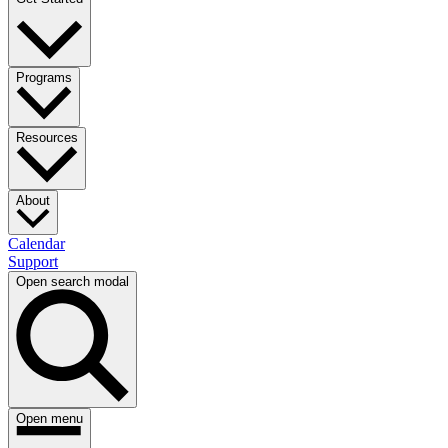
Programs​​​​‌ ‍ ​‍​‍‌‍ ‌ ​‍‌‍‍‌‌‍‌ ‌‍‍‌‌‍ ‍​‍​‍​ ‍‍​‍​‍‌ ​ ‌‍​‌‌‍ ‍‌‍‍‌‌ ‌​‌ ‍‌​‍ ‍‌‍‍‌‌‍ ​‍​‍​‍ ​​‍​‍‌‍‍​‌ ​‍‌‍‌‌‌‍‌‍​‍​‍​ ‍‍​‍​‍‌‍‍​‌ ‌​‌ ‌​‌ ​​​ ‍‍​‍ ​‍ ‌‍ ​‌‍ ‌‍​ ‌‍​‌‌‍ ​‌‍‍​‌‍ ‌ ​ ‌ ‌​​ ‍‍​ ​ ​ ​ ​ ​ ​ ​ ​‍ ‌‍‍‌‌‍ ‍‌ ‌​‌‍‌‌‌‍ ‍‌ ‌​​‍ ‌‍‌‌‌‍‌​‌‍‍‌‌ ‌​​‍ ‌‍ ‌‌‍ ‌‍‌​‌‍‌‌​ ‌‌ ​​‌ ​‍‌‍‌‌‌ ​ ‌‍‌‌‌‍ ‍‌ ‌​‌‍​‌‌ ‌​‌‍‍‌‌‍ ‌‍ ‍​ ‍ ‌‍‍‌‌‍‌​​ ‌‌ ​ ‌‍‍‌‌ ‌​‌‍‌‌‌​‍​‌‍‌‌‌‍​‌‌‍‌​‌‍‌‌‌ ​‍​ ‍ ‌ ‌​‌ ‍‌‌ ​​‌‍‌‌​ ‌‌‍‍​‌‍‌‌‌‍​‌‌‍‌​‌‍‌‌‌ ​‍​ ‍ ‌ ​​‌‍​‌‌ ‌​‌‍‍​​ ‌‌‍ ​‌‍‌‌‌‍‌‍‌ ‌​‌​ ‌‌‍‌‌‌‍ ‍‌ ‌‌‌ ​ ​‍‌‌​ ‌‌‌​​‍‌‌ ‌‍‍ ‌‍‌‌‌ ‍‌​‍‌‌​ ​ ‌​‌​​‍‌‌​ ​ ‌​‌​​‍‌‌​ ​‍​ ​‍​ ​ ‌‍‌​​ ‌​​ ​‌‌‍‌‌​ ‌​​ ​​​ ‌​‌‍‌‌‌‍‌​​ ​​​ ​​​‍‌‌​ ​‍​ ​‍​‍‌‌​ ‌‌‌​‌​​‍ ‍‌ ‌​‌‍‌‌‌ ‍​‌ ‌​​ ‌‍​‍‌‍​‌‌ ​ ‌‍‌‌‌‌‌‌‌ ​‍‌‍ ​​ ‌‌‍‍​‌ ‌​‌ ‌​‌ ​​​‍‌‌​ ​ ‌​​‌​‍‌‌​ ​‍‌​‌‍​‍‌‌​ ​‍‌​‌‍‌‍ ​‌‍ ‌‍​ ‌‍​‌‌‍ ​‌‍‍​‌‍ ‌ ​ ‌ ‌​​‍‌‌​ ​ ‌​​‌​ ​ ​ ​ ​ ​ ​ ​ ​‍‌‍‌‍‍‌‌‍‌​​ ‌‌ ​ ‌‍‍‌‌ ‌​‌‍‌‌‌​‍​‌‍‌‌‌‍​‌‌‍‌​‌‍‌‌‌ ​‍​‍‌‍‌ ‌​‌ ‍‌‌ ​​‌‍‌‌​ ‌‌‍‍​‌‍‌‌‌‍​‌‌‍‌​‌‍‌‌‌ ​‍​‍‌‍‌ ​​‌‍​‌‌ ‌​‌‍‍​​ ‌‌‍ ​‌‍‌‌‌‍‌‍‌ ‌​‌​ ‌‌‍‌‌‌‍ ‍‌ ‌‌‌ ​ ​‍‌‌​ ‌‌‌​​‍‌‌ ‌‍‍ ‌‍‌‌‌ ‍‌​‍‌‌​ ​ ‌​‌​​‍‌‌​ ​ ‌​‌​​‍‌‌​ ​‍​ ​‍​ ​ ‌‍‌​​ ‌​​ ​‌‌‍‌‌​ ‌​​ ​​​ ‌​‌‍‌‌‌‍‌​​ ​​​ ​​​‍‌‌​ ​‍​ ​‍​‍‌‌​ ‌‌‌​‌​​‍ ‍‌ ‌​‌‍‌‌‌ ‍​‌ ‌​​‍‌‍‌ ​​‌‍‌‌‌ ​‍‌ ​ ‌ ​​‌‍‌‌‌‍​ ‌ ‌​‌‍‍‌‌ ‌‍‌‍‌‌​ ‌‌ ​​‌ ‌‌‌‍​‍‌‍ ​‌‍‍‌‌ ​ ‌‍‍​‌‍‌‌‌‍‌​​‍​‍‌ ‌
Resources​​​​‌ ‍ ​‍​‍‌‍ ‌ ​‍‌‍‍‌‌‍‌ ‌‍‍‌‌‍ ‍​‍​‍​ ‍‍​‍​‍‌ ​ ‌‍​‌‌‍ ‍‌‍‍‌‌ ‌​‌ ‍‌​‍ ‍‌‍‍‌‌‍ ​‍​‍​‍ ​​‍​‍‌‍‍​‌ ​‍‌‍‌‌‌‍‌‍​‍​‍​ ‍‍​‍​‍‌‍‍​‌ ‌​‌ ‌​‌ ​​​ ‍‍​‍ ​‍ ‌‍ ​‌‍ ‌‍​ ‌‍​‌‌‍ ​‌‍‍​‌‍ ‌ ​ ‌ ‌​​ ‍‍​ ​ ​ ​ ​ ​ ​ ​ ​‍ ‌‍‍‌‌‍ ‍‌ ‌​‌‍‌‌‌‍ ‍‌ ‌​​‍ ‌‍‌‌‌‍‌​‌‍‍‌‌ ‌​​‍ ‌‍ ‌‌‍ ‌‍‌​‌‍‌‌​ ‌‌ ​​‌ ​‍‌‍‌‌‌ ​ ‌‍‌‌‌‍ ‍‌ ‌​‌‍​‌‌ ‌​‌‍‍‌‌‍ ‌‍ ‍​ ‍ ‌‍‍‌‌‍‌​​ ‌‌ ​ ‌‍‍‌‌ ‌​‌‍‌‌‌​‍​‌‍‌‌‌‍​‌‌‍‌​‌‍‌‌‌ ​‍​ ‍ ‌ ‌​‌ ‍‌‌ ​​‌‍‌‌​ ‌‌‍‍​‌‍‌‌‌‍​‌‌‍‌​‌‍‌‌‌ ​‍​ ‍ ‌ ​​‌‍​‌‌ ‌​‌‍‍​​ ‌‌‍ ​‌‍‌‌‌‍‌‍‌ ‌​‌​ ‌‌‍‌‌‌‍ ‍‌ ‌‌‌ ​ ​‍‌‌​ ‌‌‌​​‍‌‌ ‌‍‍ ‌‍‌‌‌ ‍‌​‍‌‌​ ​ ‌​‌​​‍‌‌​ ​ ‌​‌​​‍‌‌​ ​‍​ ​‍‌‍‌‍‌‍‌‍​ ‌​​ ‌‌‌‍‌‌​ ​ ‌‍‌‌‌‍​‌‌‍​ ​ ‍‌‌‍​ ​ ‍‌​‍‌‌​ ​‍​ ​‍​‍‌‌​ ‌‌‌​‌​​‍ ‍‌ ‌​‌‍‌‌‌ ‍​‌ ‌​​ ‌‍​‍‌‍​‌‌ ​ ‌‍‌‌‌‌‌‌‌ ​‍‌‍ ​​ ‌‌‍‍​‌ ‌​‌ ‌​‌ ​​​‍‌‌​ ​ ‌​​‌​‍‌‌​ ​‍‌​‌‍​‍‌‌​ ​‍‌​‌‍‌‍ ​‌‍ ‌‍​ ‌‍​‌‌‍ ​‌‍‍​‌‍ ‌ ​ ‌ ‌​​‍‌‌​ ​ ‌​​‌​ ​ ​ ​ ​ ​ ​ ​ ​‍‌‍‌‍‍‌‌‍‌​​ ‌‌ ​ ‌‍‍‌‌ ‌​‌‍‌‌‌​‍​‌‍‌‌‌‍​‌‌‍‌​‌‍‌‌‌ ​‍​‍‌‍‌ ‌​‌ ‍‌‌ ​​‌‍‌‌​ ‌‌‍‍​‌‍‌‌‌‍​‌‌‍‌​‌‍‌‌‌ ​‍​‍‌‍‌ ​​‌‍​‌‌ ‌​‌‍‍​​ ‌‌‍ ​‌‍‌‌‌‍‌‍‌ ‌​‌​ ‌‌‍‌‌‌‍ ‍‌ ‌‌‌ ​ ​‍‌‌​ ‌‌‌​​‍‌‌ ‌‍‍ ‌‍‌‌‌ ‍‌​‍‌‌​ ​ ‌​‌​​‍‌‌​ ​ ‌​‌​​‍‌‌​ ​‍​ ​‍‌‍‌‍‌‍‌‍​ ‌​​ ‌‌‌‍‌‌​ ​ ‌‍‌‌‌‍​‌‌‍​ ​ ‍‌‌‍​ ​ ‍‌​‍‌‌​ ​‍​ ​‍​‍‌‌​ ‌‌‌​‌​​‍ ‍‌ ‌​‌‍‌‌‌ ‍​‌ ‌​​‍‌‍‌ ​​‌‍‌‌‌ ​‍‌ ​ ‌ ​​‌‍‌‌‌‍​ ‌ ‌​‌‍‍‌‌ ‌‍‌‍‌‌​ ‌‌ ​​‌ ‌‌‌‍​‍‌‍ ​‌‍‍‌‌ ​ ‌‍‍​‌‍‌‌‌‍‌​​‍​‍‌ ‌
About​​​​‌ ‍ ​‍​‍‌‍ ‌ ​‍‌‍‍‌‌‍‌ ‌‍‍‌‌‍ ‍​‍​‍​ ‍‍​‍​‍‌ ​ ‌‍​‌‌‍ ‍‌‍‍‌‌ ‌​‌ ‍‌​‍ ‍‌‍‍‌‌‍ ​‍​‍​‍ ​​‍​‍‌‍‍​‌ ​‍‌‍‌‌‌‍‌‍​‍​‍​ ‍‍​‍​‍‌‍‍​‌ ‌​‌ ‌​‌ ​​​ ‍‍​‍ ​‍ ‌‍ ​‌‍ ‌‍​ ‌‍​‌‌‍ ​‌‍‍​‌‍ ‌ ​ ‌ ‌​​ ‍‍​ ​ ​ ​ ​ ​ ​ ​ ​‍ ‌‍‍‌‌‍ ‍‌ ‌​‌‍‌‌‌‍ ‍‌ ‌​​‍ ‌‍‌‌‌‍‌​‌‍‍‌‌ ‌​​‍ ‌‍ ‌‌‍ ‌‍‌​‌‍‌‌​ ‌‌ ​​‌ ​‍‌‍‌‌‌ ​ ‌‍‌‌‌‍ ‍‌ ‌​‌‍​‌‌ ‌​‌‍‍‌‌‍ ‌‍ ‍​ ‍ ‌‍‍‌‌‍‌​​ ‌‌ ​ ‌‍‍‌‌ ‌​‌‍‌‌‌​‍​‌‍‌‌‌‍​‌‌‍‌​‌‍‌‌‌ ​‍​ ‍ ‌ ‌​‌ ‍‌‌ ​​‌‍‌‌​ ‌‌‍‍​‌‍‌‌‌‍​‌‌‍‌​‌‍‌‌‌ ​‍​ ‍ ‌ ​​‌‍​‌‌ ‌​‌‍‍​​ ‌‌ ​‍‌‍‍‌‌‍‌ ‌‍‍​‌ ‌​‌​ ‌‌‍‌‌‌‍ ‍‌ ‌‌‌ ​ ​‍‌‌​ ‌‌‌​​‍‌‌ ‌‍‍ ‌‍‌‌‌ ‍‌​‍‌‌​ ​ ‌​‌​​‍‌‌​ ​ ‌​‌​​‍‌‌​ ​‍​ ​‍​ ​‌​ ‌​​ ​ ‌‍​ ​ ‌‍‌‍​ ​ ‌ ​ ‌ ‌‍​‌‌‍‌‍​ ‌‍‌‍‌​​‍‌‌​ ​‍​ ​‍​‍‌‌​ ‌‌‌​‌​​‍ ‍‌ ‌​‌‍‌‌‌ ‍​‌ ‌​​ ‌‍​‍‌‍​‌‌ ​ ‌‍‌‌‌‌‌‌‌ ​‍‌‍ ​​ ‌‌‍‍​‌ ‌​‌ ‌​‌ ​​​‍‌‌​ ​ ‌​​‌​‍‌‌​ ​‍‌​‌‍​‍‌‌​ ​‍‌​‌‍‌‍ ​‌‍ ‌‍​ ‌‍​‌‌‍ ​‌‍‍​‌‍ ‌ ​ ‌ ‌​​‍‌‌​ ​ ‌​​‌​ ​ ​ ​ ​ ​ ​ ​ ​‍‌‍‌‍‍‌‌‍‌​​ ‌‌ ​ ‌‍‍‌‌ ‌​‌‍‌‌‌​‍​‌‍‌‌‌‍​‌‌‍‌​‌‍‌‌‌ ​‍​‍‌‍‌ ‌​‌ ‍‌‌ ​​‌‍‌‌​ ‌‌‍‍​‌‍‌‌‌‍​‌‌‍‌​‌‍‌‌‌ ​‍​‍‌‍‌ ​​‌‍​‌‌ ‌​‌‍‍​​ ‌‌ ​‍‌‍‍‌‌‍‌ ‌‍‍​‌ ‌​‌​ ‌‌‍‌‌‌‍ ‍‌ ‌‌‌ ​ ​‍‌‌​ ‌‌‌​​‍‌‌ ‌‍‍ ‌‍‌‌‌ ‍‌​‍‌‌​ ​ ‌​‌​​‍‌‌​ ​ ‌​‌​​‍‌‌​ ​‍​ ​‍​ ​‌​ ‌​​ ​ ‌‍​ ​ ‌‍‌‍​ ​ ‌ ​ ‌ ‌‍​‌‌‍‌‍​ ‌‍‌‍‌​​‍‌‌​ ​‍​ ​‍​‍‌‌​ ‌‌‌​‌​​‍ ‍‌ ‌​‌‍‌‌‌ ‍​‌ ‌​​‍‌‍‌ ​​‌‍‌‌‌ ​‍‌ ​ ‌ ​​‌‍‌‌‌‍​ ‌ ‌​‌‍‍‌‌ ‌‍‌‍‌‌​ ‌‌ ​​‌ ‌‌‌‍​‍‌‍ ​‌‍‍‌‌ ​ ‌‍‍​‌‍‌‌‌‍‌​​‍​‍‌ ‌
Calendar​​​​‌ ‍ ​‍​‍‌‍ ‌ ​‍‌‍‍‌‌‍‌ ‌‍‍‌‌‍ ‍​‍​‍​ ‍‍​‍​‍‌ ​ ‌‍​‌‌‍ ‍‌‍‍‌‌ ‌​‌ ‍‌​‍ ‍‌‍‍‌‌‍ ​‍​‍​‍ ​​‍​‍‌‍‍​‌ ​‍‌‍‌‌‌‍‌‍​‍​‍​ ‍‍​‍​‍‌‍‍​‌ ‌​‌ ‌​‌ ​​​ ‍‍​‍ ​‍ ‌‍ ​‌‍ ‌‍​ ‌‍​‌‌‍ ​‌‍‍​‌‍ ‌ ​ ‌ ‌​​ ‍‍​ ​ ​ ​ ​ ​ ​ ​ ​‍ ‌‍‍‌‌‍ ‍‌ ‌​‌‍‌‌‌‍ ‍‌ ‌​​‍ ‌‍‌‌‌‍‌​‌‍‍‌‌ ‌​​‍ ‌‍ ‌‌‍ ‌‍‌​‌‍‌‌​ ‌‌ ​​‌ ​‍‌‍‌‌‌ ​ ‌‍‌‌‌‍ ‍‌ ‌​‌‍​‌‌ ‌​‌‍‍‌‌‍ ‌‍ ‍​ ‍ ‌‍‍‌‌‍‌​​ ‌‌ ​ ‌‍‍‌‌ ‌​‌‍‌‌‌​‍​‌‍‌‌‌‍​‌‌‍‌​‌‍‌‌‌ ​‍​ ‍ ‌ ‌​‌ ‍‌‌ ​​‌‍‌‌​ ‌‌‍‍​‌‍‌‌‌‍​‌‌‍‌​‌‍‌‌‌ ​‍​ ‍ ‌ ​​‌‍​‌‌ ‌​‌‍‍​​ ‌‌ ​‍‌‍‍‌‌‍‌ ‌‍‍​‌ ‌​‌​ ‌‌‍‌‌‌‍ ‍‌ ‌‌‌ ​ ​‍‌‌​ ‌‌‌​​‍‌‌ ‌‍‍ ‌‍‌‌‌ ‍‌​‍‌‌​ ​ ‌​‌​​‍‌‌​ ​ ‌​‌​​‍‌‌​ ​‍​ ​‍​ ‍​​ ​‌​ ​‍​ ‌ ​ ​​​ ​‍​ ​‍‌‍‌‍​ ‌​​ ‍​​ ​‍​ ​​​‍‌‌​ ​‍​ ​‍​‍‌‌​ ‌‌‌​‌​​‍ ‍‌ ‌​‌‍‌‌‌ ‍​‌ ‌​​ ‌‍​‍‌‍​‌‌ ​ ‌‍‌‌‌‌‌‌‌ ​‍‌‍ ​​ ‌‌‍‍​‌ ‌​‌ ‌​‌ ​​​‍‌‌​ ​ ‌​​‌​‍‌‌​ ​‍‌​‌‍​‍‌‌​ ​‍‌​‌‍‌‍ ​‌‍ ‌‍​ ‌‍​‌‌‍ ​‌‍‍​‌‍ ‌ ​ ‌ ‌​​‍‌‌​ ​ ‌​​‌​ ​ ​ ​ ​ ​ ​ ​ ​‍‌‍‌‍‍‌‌‍‌​​ ‌‌ ​ ‌‍‍‌‌ ‌​‌‍‌‌‌​‍​‌‍‌‌‌‍​‌‌‍‌​‌‍‌‌‌ ​‍​‍‌‍‌ ‌​‌ ‍‌‌ ​​‌‍‌‌​ ‌‌‍‍​‌‍‌‌‌‍​‌‌‍‌​‌‍‌‌‌ ​‍​‍‌‍‌ ​​‌‍​‌‌ ‌​‌‍‍​​ ‌‌ ​‍‌‍‍‌‌‍‌ ‌‍‍​‌ ‌​‌​ ‌‌‍‌‌‌‍ ‍‌ ‌‌‌ ​ ​‍‌‌​ ‌‌‌​​‍‌‌ ‌‍‍ ‌‍‌‌‌ ‍‌​‍‌‌​ ​ ‌​‌​​‍‌‌​ ​ ‌​‌​​‍‌‌​ ​‍​ ​‍​ ‍​​ ​‌​ ​‍​ ‌ ​ ​​​ ​‍​ ​‍‌‍‌‍​ ‌​​ ‍​​ ​‍​ ​​​‍‌‌​ ​‍​ ​‍​‍‌‌​ ‌‌‌​‌​​‍ ‍‌ ‌​‌‍‌‌‌ ‍​‌ ‌​​‍‌‍‌ ​​‌‍‌‌‌ ​‍‌ ​ ‌ ​​‌‍‌‌‌‍​ ‌ ‌​‌‍‍‌‌ ‌‍‌‍‌‌​ ‌‌ ​​‌ ‌‌‌‍​‍‌‍ ​‌‍‍‌‌ ​ ‌‍‍​‌‍‌‌‌‍‌​​‍​‍‌ ‌
Support​​​​‌ ‍ ​‍​‍‌‍ ‌ ​‍‌‍‍‌‌‍‌ ‌‍‍‌‌‍ ‍​‍​‍​ ‍‍​‍​‍‌ ​ ‌‍​‌‌‍ ‍‌‍‍‌‌ ‌​‌ ‍‌​‍ ‍‌‍‍‌‌‍ ​‍​‍​‍ ​​‍​‍‌‍‍​‌ ​‍‌‍‌‌‌‍‌‍​‍​‍​ ‍‍​‍​‍‌‍‍​‌ ‌​‌ ‌​‌ ​​​ ‍‍​‍ ​‍ ‌‍ ​‌‍ ‌‍​ ‌‍​‌‌‍ ​‌‍‍​‌‍ ‌ ​ ‌ ‌​​ ‍‍​ ​ ​ ​ ​ ​ ​ ​ ​‍ ‌‍‍‌‌‍ ‍‌ ‌​‌‍‌‌‌‍ ‍‌ ‌​​‍ ‌‍‌‌‌‍‌​‌‍‍‌‌ ‌​​‍ ‌‍ ‌‌‍ ‌‍‌​‌‍‌‌​ ‌‌ ​​‌ ​‍‌‍‌‌‌ ​ ‌‍‌‌‌‍ ‍‌ ‌​‌‍​‌‌ ‌​‌‍‍‌‌‍ ‌‍ ‍​ ‍ ‌‍‍‌‌‍‌​​ ‌‌ ​ ‌‍‍‌‌ ‌​‌‍‌‌‌​‍​‌‍‌‌‌‍​‌‌‍‌​‌‍‌‌‌ ​‍​ ‍ ‌ ‌​‌ ‍‌‌ ​​‌‍‌‌​ ‌‌‍‍​‌‍‌‌‌‍​‌‌‍‌​‌‍‌‌‌ ​‍​ ‍ ‌ ​​‌‍​‌‌ ‌​‌‍‍​​ ‌‌ ​‍‌‍‍‌‌‍‌ ‌‍‍​‌ ‌​‌​ ‌‌‍‌‌‌‍ ‍‌ ‌‌‌ ​ ​‍‌‌​ ‌‌‌​​‍‌‌ ‌‍‍ ‌‍‌‌‌ ‍‌​‍‌‌​ ​ ‌​‌​​‍‌‌​ ​ ‌​‌​​‍‌‌​ ​‍​ ​‍​ ‍​​ ​‍​ ‌ ‌‍‌‌​ ​‌‌‍​‍‌‍‌​​ ‍‌​ ‌​‌‍​ ​ ‌ ​ ‌ ​‍‌‌​ ​‍​ ​‍​‍‌‌​ ‌‌‌​‌​​‍ ‍‌ ‌​‌‍‌‌‌ ‍​‌ ‌​​ ‌‍​‍‌‍​‌‌ ​ ‌‍‌‌‌‌‌‌‌ ​‍‌‍ ​​ ‌‌‍‍​‌ ‌​‌ ‌​‌ ​​​‍‌‌​ ​ ‌​​‌​‍‌‌​ ​‍‌​‌‍​‍‌‌​ ​‍‌​‌‍‌‍ ​‌‍ ‌‍​ ‌‍​‌‌‍ ​‌‍‍​‌‍ ‌ ​ ‌ ‌​​‍‌‌​ ​ ‌​​‌​ ​ ​ ​ ​ ​ ​ ​ ​‍‌‍‌‍‍‌‌‍‌​​ ‌‌ ​ ‌‍‍‌‌ ‌​‌‍‌‌‌​‍​‌‍‌‌‌‍​‌‌‍‌​‌‍‌‌‌ ​‍​‍‌‍‌ ‌​‌ ‍‌‌ ​​‌‍‌‌​ ‌‌‍‍​‌‍‌‌‌‍​‌‌‍‌​‌‍‌‌‌ ​‍​‍‌‍‌ ​​‌‍​‌‌ ‌​‌‍‍​​ ‌‌ ​‍‌‍‍‌‌‍‌ ‌‍‍​‌ ‌​‌​ ‌‌‍‌‌‌‍ ‍‌ ‌‌‌ ​ ​‍‌‌​ ‌‌‌​​‍‌‌ ‌‍‍ ‌‍‌‌‌ ‍‌​‍‌‌​ ​ ‌​‌​​‍‌‌​ ​ ‌​‌​​‍‌‌​ ​‍​ ​‍​ ‍​​ ​‍​ ‌ ‌‍‌‌​ ​‌‌‍​‍‌‍‌​​ ‍‌​ ‌​‌‍​ ​ ‌ ​ ‌ ​‍‌‌​ ​‍​ ​‍​‍‌‌​ ‌‌‌​‌​​‍ ‍‌ ‌​‌‍‌‌‌ ‍​‌ ‌​​‍‌‍‌ ​​‌‍‌‌‌ ​‍‌ ​ ‌ ​​‌‍‌‌‌‍​ ‌ ‌​‌‍‍‌‌ ‌‍‌‍‌‌​ ‌‌ ​​‌ ‌‌‌‍​‍‌‍ ​‌‍‍‌‌ ​ ‌‍‍​‌‍‌‌‌‍‌​​‍​‍‌ ‌
Open search modal
Open menu