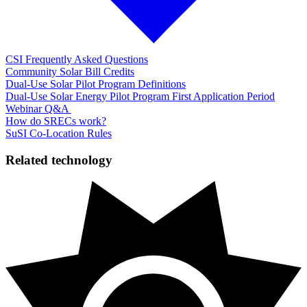
CSI Frequently Asked Questions​​​​‌ ‍ ​‍​‍‌‍ ‌ ​‍‌‍‍‌‌‍‌ ‌‍‍‌‌‍ ‍​‍​‍​ ‍‍​‍​‍‌ ​ ‌‍​‌‌‍ ‍‌‍‍‌‌ ‌​‌ ‍‌​‍ ‍‌‍‍‌‌‍ ​‍​‍​‍ ​​‍​‍‌‍‍​‌ ​‍‌‍‌‌‌‍‌‍​‍​‍​ ‍‍​‍​‍‌‍‍​‌ ‌​‌ ‌​‌ ​​​ ‍‍​‍ ​‍ ‌‍ ​‌‍ ‌‍​ ‌‍​‌‌‍ ​‌‍‍​‌‍ ‌ ​ ‌ ‌​​ ‍‍​ ​ ​ ​ ​ ​ ​ ​ ​‍ ‌‍‍‌‌‍ ‍‌ ‌​‌‍‌‌‌‍ ‍‌ ‌​​‍ ‌‍‌‌‌‍‌​‌‍‍‌‌ ‌​​‍ ‌‍ ‌‌‍ ‌‍‌​‌‍‌‌​ ‌‌ ​​‌ ​‍‌‍‌‌‌ ​ ‌‍‌‌‌‍ ‍‌ ‌​‌‍​‌‌ ‌​‌‍‍‌‌‍ ‌‍ ‍​ ‍ ‌‍‍‌‌‍‌​​ ‌​ ​​​ ‌‌​ ‌ ‌‍​‍​ ‌‍‌‍‌‌​ ‌‌‌‍​‌​‍ ‌‌‍‌​​ ‌‌​ ‍​‌‍​‌​‍ ‌​ ‌​​ ‌​​ ‍‌​ ​‍​‍ ‌​ ‍‌‌‍​‍​ ​‌​ ​ ​‍ ‌​ ​​​ ‌​​ ‌​‌‍‌​​ ‌‍​ ‌ ‌‍​ ‌‍‌​​ ‌‍​ ‌​​ ​ ​ ​​​ ‍ ‌ ‌​‌ ‍‌‌ ​​‌‍‌‌​ ‌‌‍‍​‌‍‌‌‌‍ ​‌ ​​‌‌‌​‌‍ ‌ ​​‌‍‍‌‌‍​ ​ ‍ ‌ ​​‌‍​‌‌ ‌​‌‍‍​​ ‌‌ ‌​‌‍‍‌‌ ‌​‌‍ ​‌‍‌‌​ ‌‍​‍‌‍​‌‌ ​ ‌‍‌‌‌‌‌‌‌ ​‍‌‍ ​​ ‌‌‍‍​‌ ‌​‌ ‌​‌ ​​​‍‌‌​ ​ ‌​​‌​‍‌‌​ ​‍‌​‌‍​‍‌‌​ ​‍‌​‌‍‌‍ ​‌‍ ‌‍​ ‌‍​‌‌‍ ​‌‍‍​‌‍ ‌ ​ ‌ ‌​​‍‌‌​ ​ ‌​​‌​ ​ ​ ​ ​ ​ ​ ​ ​‍‌‍‌‍‍‌‌‍‌​​ ‌​ ​​​ ‌‌​ ‌ ‌‍​‍​ ‌‍‌‍‌‌​ ‌‌‌‍​‌​‍ ‌‌‍‌​​ ‌‌​ ‍​‌‍​‌​‍ ‌​ ‌​​ ‌​​ ‍‌​ ​‍​‍ ‌​ ‍‌‌‍​‍​ ​‌​ ​ ​‍ ‌​ ​​​ ‌​​ ‌​‌‍‌​​ ‌‍​ ‌ ‌‍​ ‌‍‌​​ ‌‍​ ‌​​ ​ ​ ​​​‍‌‍‌ ‌​‌ ‍‌‌ ​​‌‍‌‌​ ‌‌‍‍​‌‍‌‌‌‍ ​‌ ​​‌‌‌​‌‍ ‌ ​​‌‍‍‌‌‍​ ​‍‌‍‌ ​​‌‍​‌‌ ‌​‌‍‍​​ ‌‌ ‌​‌‍‍‌‌ ‌​‌‍ ​‌‍‌‌​‍‌‍‌ ​​‌‍‌‌‌ ​‍‌ ​ ‌ ​​‌‍‌‌‌‍​ ‌ ‌​‌‍‍‌‌ ‌‍‌‍‌‌​ ‌‌ ​​‌ ‌‌‌‍​‍‌‍ ​‌‍‍‌‌ ​ ‌‍‍​‌‍‌‌‌‍‌​​‍​‍‌ ‌
Community Solar Bill Credits​​​​‌ ‍ ​‍​‍‌‍ ‌ ​‍‌‍‍‌‌‍‌ ‌‍‍‌‌‍ ‍​‍​‍​ ‍‍​‍​‍‌ ​ ‌‍​‌‌‍ ‍‌‍‍‌‌ ‌​‌ ‍‌​‍ ‍‌‍‍‌‌‍ ​‍​‍​‍ ​​‍​‍‌‍‍​‌ ​‍‌‍‌‌‌‍‌‍​‍​‍​ ‍‍​‍​‍‌‍‍​‌ ‌​‌ ‌​‌ ​​​ ‍‍​‍ ​‍ ‌‍ ​‌‍ ‌‍​ ‌‍​‌‌‍ ​‌‍‍​‌‍ ‌ ​ ‌ ‌​​ ‍‍​ ​ ​ ​ ​ ​ ​ ​ ​‍ ‌‍‍‌‌‍ ‍‌ ‌​‌‍‌‌‌‍ ‍‌ ‌​​‍ ‌‍‌‌‌‍‌​‌‍‍‌‌ ‌​​‍ ‌‍ ‌‌‍ ‌‍‌​‌‍‌‌​ ‌‌ ​​‌ ​‍‌‍‌‌‌ ​ ‌‍‌‌‌‍ ‍‌ ‌​‌‍​‌‌ ‌​‌‍‍‌‌‍ ‌‍ ‍​ ‍ ‌‍‍‌‌‍‌​​ ‌​ ​​​ ‌‍‌‍​‍​ ‌‌‌‍​‌​ ​‍​ ‍‌‌‍​‍​‍ ‌​ ‌ ‌‍‌‌​ ​ ‌‍​‍​‍ ‌​ ‌​​ ‌‍​ ‌ ‌‍​ ​‍ ‌‌‍​‍‌‍​ ​ ‍‌​ ‍​​‍ ‌‌‍‌‍​ ‌‌​ ​​​ ​ ‌‍​‍​ ​​‌‍​‌​ ​‍​ ‌‍‌‍‌​​ ​ ‌‍​‌​ ‍ ‌ ‌​‌ ‍‌‌ ​​‌‍‌‌​ ‌‌‍‍​‌‍‌‌‌‍ ​‌ ​​‌‌‌​‌‍ ‌ ​​‌‍‍‌‌‍​ ​ ‍ ‌ ​​‌‍​‌‌ ‌​‌‍‍​​ ‌‌ ‌​‌‍‍‌‌ ‌​‌‍ ​‌‍‌‌​ ‌‍​‍‌‍​‌‌ ​ ‌‍‌‌‌‌‌‌‌ ​‍‌‍ ​​ ‌‌‍‍​‌ ‌​‌ ‌​‌ ​​​‍‌‌​ ​ ‌​​‌​‍‌‌​ ​‍‌​‌‍​‍‌‌​ ​‍‌​‌‍‌‍ ​‌‍ ‌‍​ ‌‍​‌‌‍ ​‌‍‍​‌‍ ‌ ​ ‌ ‌​​‍‌‌​ ​ ‌​​‌​ ​ ​ ​ ​ ​ ​ ​ ​‍‌‍‌‍‍‌‌‍‌​​ ‌​ ​​​ ‌‍‌‍​‍​ ‌‌‌‍​‌​ ​‍​ ‍‌‌‍​‍​‍ ‌​ ‌ ‌‍‌‌​ ​ ‌‍​‍​‍ ‌​ ‌​​ ‌‍​ ‌ ‌‍​ ​‍ ‌‌‍​‍‌‍​ ​ ‍‌​ ‍​​‍ ‌‌‍‌‍​ ‌‌​ ​​​ ​ ‌‍​‍​ ​​‌‍​‌​ ​‍​ ‌‍‌‍‌​​ ​ ‌‍​‌​‍‌‍‌ ‌​‌ ‍‌‌ ​​‌‍‌‌​ ‌‌‍‍​‌‍‌‌‌‍ ​‌ ​​‌‌‌​‌‍ ‌ ​​‌‍‍‌‌‍​ ​‍‌‍‌ ​​‌‍​‌‌ ‌​‌‍‍​​ ‌‌ ‌​‌‍‍‌‌ ‌​‌‍ ​‌‍‌‌​‍‌‍‌ ​​‌‍‌‌‌ ​‍‌ ​ ‌ ​​‌‍‌‌‌‍​ ‌ ‌​‌‍‍‌‌ ‌‍‌‍‌‌​ ‌‌ ​​‌ ‌‌‌‍​‍‌‍ ​‌‍‍‌‌ ​ ‌‍‍​‌‍‌‌‌‍‌​​‍​‍‌ ‌
Dual-Use Solar Pilot Program Definitions​​​​‌ ‍ ​‍​‍‌‍ ‌ ​‍‌‍‍‌‌‍‌ ‌‍‍‌‌‍ ‍​‍​‍​ ‍‍​‍​‍‌ ​ ‌‍​‌‌‍ ‍‌‍‍‌‌ ‌​‌ ‍‌​‍ ‍‌‍‍‌‌‍ ​‍​‍​‍ ​​‍​‍‌‍‍​‌ ​‍‌‍‌‌‌‍‌‍​‍​‍​ ‍‍​‍​‍‌‍‍​‌ ‌​‌ ‌​‌ ​​​ ‍‍​‍ ​‍ ‌‍ ​‌‍ ‌‍​ ‌‍​‌‌‍ ​‌‍‍​‌‍ ‌ ​ ‌ ‌​​ ‍‍​ ​ ​ ​ ​ ​ ​ ​ ​‍ ‌‍‍‌‌‍ ‍‌ ‌​‌‍‌‌‌‍ ‍‌ ‌​​‍ ‌‍‌‌‌‍‌​‌‍‍‌‌ ‌​​‍ ‌‍ ‌‌‍ ‌‍‌​‌‍‌‌​ ‌‌ ​​‌ ​‍‌‍‌‌‌ ​ ‌‍‌‌‌‍ ‍‌ ‌​‌‍​‌‌ ‌​‌‍‍‌‌‍ ‌‍ ‍​ ‍ ‌‍‍‌‌‍‌​​ ‌​ ​​‌‍​‍​ ​ ​ ‍​​ ‌‌​ ‌‌​ ​ ​ ‌​​‍ ‌‌‍​‍‌‍‌‌‌‍​‌‌‍‌‍​‍ ‌​ ‌​​ ​​​ ‌‌‌‍​ ​‍ ‌​ ‍‌​ ‌‍‌‍​ ​ ‌​​‍ ‌​ ‌ ​ ​​‌‍‌‌​ ​‍‌‍‌​‌‍‌‍‌‍‌‌​ ‌‍​ ‍​‌‍‌‍​ ‌‌​ ​ ​ ‍ ‌ ‌​‌ ‍‌‌ ​​‌‍‌‌​ ‌‌‍‍​‌‍‌‌‌‍ ​‌ ​​‌‌‌​‌‍ ‌ ​​‌‍‍‌‌‍​ ​ ‍ ‌ ​​‌‍​‌‌ ‌​‌‍‍​​ ‌‌ ‌​‌‍‍‌‌ ‌​‌‍ ​‌‍‌‌​ ‌‍​‍‌‍​‌‌ ​ ‌‍‌‌‌‌‌‌‌ ​‍‌‍ ​​ ‌‌‍‍​‌ ‌​‌ ‌​‌ ​​​‍‌‌​ ​ ‌​​‌​‍‌‌​ ​‍‌​‌‍​‍‌‌​ ​‍‌​‌‍‌‍ ​‌‍ ‌‍​ ‌‍​‌‌‍ ​‌‍‍​‌‍ ‌ ​ ‌ ‌​​‍‌‌​ ​ ‌​​‌​ ​ ​ ​ ​ ​ ​ ​ ​‍‌‍‌‍‍‌‌‍‌​​ ‌​ ​​‌‍​‍​ ​ ​ ‍​​ ‌‌​ ‌‌​ ​ ​ ‌​​‍ ‌‌‍​‍‌‍‌‌‌‍​‌‌‍‌‍​‍ ‌​ ‌​​ ​​​ ‌‌‌‍​ ​‍ ‌​ ‍‌​ ‌‍‌‍​ ​ ‌​​‍ ‌​ ‌ ​ ​​‌‍‌‌​ ​‍‌‍‌​‌‍‌‍‌‍‌‌​ ‌‍​ ‍​‌‍‌‍​ ‌‌​ ​ ​‍‌‍‌ ‌​‌ ‍‌‌ ​​‌‍‌‌​ ‌‌‍‍​‌‍‌‌‌‍ ​‌ ​​‌‌‌​‌‍ ‌ ​​‌‍‍‌‌‍​ ​‍‌‍‌ ​​‌‍​‌‌ ‌​‌‍‍​​ ‌‌ ‌​‌‍‍‌‌ ‌​‌‍ ​‌‍‌‌​‍‌‍‌ ​​‌‍‌‌‌ ​‍‌ ​ ‌ ​​‌‍‌‌‌‍​ ‌ ‌​‌‍‍‌‌ ‌‍‌‍‌‌​ ‌‌ ​​‌ ‌‌‌‍​‍‌‍ ​‌‍‍‌‌ ​ ‌‍‍​‌‍‌‌‌‍‌​​‍​‍‌ ‌
Dual-Use Solar Energy Pilot Program First Application Period
Webinar Q&A ​​​​‌ ‍ ​‍​‍‌‍ ‌ ​‍‌‍‍‌‌‍‌ ‌‍‍‌‌‍ ‍​‍​‍​ ‍‍​‍​‍‌ ​ ‌‍​‌‌‍ ‍‌‍‍‌‌ ‌​‌ ‍‌​‍ ‍‌‍‍‌‌‍ ​‍​‍​‍ ​​‍​‍‌‍‍​‌ ​‍‌‍‌‌‌‍‌‍​‍​‍​ ‍‍​‍​‍‌‍‍​‌ ‌​‌ ‌​‌ ​​​ ‍‍​‍ ​‍ ‌‍ ​‌‍ ‌‍​ ‌‍​‌‌‍ ​‌‍‍​‌‍ ‌ ​ ‌ ‌​​ ‍‍​ ​ ​ ​ ​ ​ ​ ​ ​‍ ‌‍‍‌‌‍ ‍‌ ‌​‌‍‌‌‌‍ ‍‌ ‌​​‍ ‌‍‌‌‌‍‌​‌‍‍‌‌ ‌​​‍ ‌‍ ‌‌‍ ‌‍‌​‌‍‌‌​ ‌‌ ​​‌ ​‍‌‍‌‌‌ ​ ‌‍‌‌‌‍ ‍‌ ‌​‌‍​‌‌ ‌​‌‍‍‌‌‍ ‌‍ ‍​ ‍ ‌‍‍‌‌‍‌​​ ‌​ ​‌​ ‌‌​ ‌‍​ ​​​ ​​​ ‌​‌‍‌​‌‍​‍​‍ ‌‌‍‌‍‌‍​ ‌‍​‌‌‍‌‍​‍ ‌​ ‌​​ ​‍‌‍​ ​ ‌‍​‍ ‌​ ‍​​ ‌ ​ ​‌​ ​ ​‍ ‌‌‍​‍​ ​‌‌‍​ ​ ‌​‌‍​‌​ ‌‍​ ‍​​ ​​‌‍​‍‌‍‌​​ ‍‌‌‍​‍​ ‍ ‌ ‌​‌ ‍‌‌ ​​‌‍‌‌​ ‌‌‍‍​‌‍‌‌‌‍ ​‌ ​​‌‌‌​‌‍ ‌ ​​‌‍‍‌‌‍​ ​ ‍ ‌ ​​‌‍​‌‌ ‌​‌‍‍​​ ‌‌ ‌​‌‍‍‌‌ ‌​‌‍ ​‌‍‌‌​ ‌‍​‍‌‍​‌‌ ​ ‌‍‌‌‌‌‌‌‌ ​‍‌‍ ​​ ‌‌‍‍​‌ ‌​‌ ‌​‌ ​​​‍‌‌​ ​ ‌​​‌​‍‌‌​ ​‍‌​‌‍​‍‌‌​ ​‍‌​‌‍‌‍ ​‌‍ ‌‍​ ‌‍​‌‌‍ ​‌‍‍​‌‍ ‌ ​ ‌ ‌​​‍‌‌​ ​ ‌​​‌​ ​ ​ ​ ​ ​ ​ ​ ​‍‌‍‌‍‍‌‌‍‌​​ ‌​ ​‌​ ‌‌​ ‌‍​ ​​​ ​​​ ‌​‌‍‌​‌‍​‍​‍ ‌‌‍‌‍‌‍​ ‌‍​‌‌‍‌‍​‍ ‌​ ‌​​ ​‍‌‍​ ​ ‌‍​‍ ‌​ ‍​​ ‌ ​ ​‌​ ​ ​‍ ‌‌‍​‍​ ​‌‌‍​ ​ ‌​‌‍​‌​ ‌‍​ ‍​​ ​​‌‍​‍‌‍‌​​ ‍‌‌‍​‍​‍‌‍‌ ‌​‌ ‍‌‌ ​​‌‍‌‌​ ‌‌‍‍​‌‍‌‌‌‍ ​‌ ​​‌‌‌​‌‍ ‌ ​​‌‍‍‌‌‍​ ​‍‌‍‌ ​​‌‍​‌‌ ‌​‌‍‍​​ ‌‌ ‌​‌‍‍‌‌ ‌​‌‍ ​‌‍‌‌​‍‌‍‌ ​​‌‍‌‌‌ ​‍‌ ​ ‌ ​​‌‍‌‌‌‍​ ‌ ‌​‌‍‍‌‌ ‌‍‌‍‌‌​ ‌‌ ​​‌ ‌‌‌‍​‍‌‍ ​‌‍‍‌‌ ​ ‌‍‍​‌‍‌‌‌‍‌​​‍​‍‌ ‌
How do SRECs work?​​​​‌ ‍ ​‍​‍‌‍ ‌ ​‍‌‍‍‌‌‍‌ ‌‍‍‌‌‍ ‍​‍​‍​ ‍‍​‍​‍‌ ​ ‌‍​‌‌‍ ‍‌‍‍‌‌ ‌​‌ ‍‌​‍ ‍‌‍‍‌‌‍ ​‍​‍​‍ ​​‍​‍‌‍‍​‌ ​‍‌‍‌‌‌‍‌‍​‍​‍​ ‍‍​‍​‍‌‍‍​‌ ‌​‌ ‌​‌ ​​​ ‍‍​‍ ​‍ ‌‍ ​‌‍ ‌‍​ ‌‍​‌‌‍ ​‌‍‍​‌‍ ‌ ​ ‌ ‌​​ ‍‍​ ​ ​ ​ ​ ​ ​ ​ ​‍ ‌‍‍‌‌‍ ‍‌ ‌​‌‍‌‌‌‍ ‍‌ ‌​​‍ ‌‍‌‌‌‍‌​‌‍‍‌‌ ‌​​‍ ‌‍ ‌‌‍ ‌‍‌​‌‍‌‌​ ‌‌ ​​‌ ​‍‌‍‌‌‌ ​ ‌‍‌‌‌‍ ‍‌ ‌​‌‍​‌‌ ‌​‌‍‍‌‌‍ ‌‍ ‍​ ‍ ‌‍‍‌‌‍‌​​ ‌​ ​‌​ ‌ ‌‍‌‍‌‍​ ‌‍​‍​ ‌‍‌‍‌‌​ ​ ​‍ ‌​ ‌​​ ​‍​ ‍​​ ‍‌​‍ ‌​ ‌​​ ‌‍​ ‌‌‌‍​ ​‍ ‌​ ‍‌‌‍​‌​ ‌​​ ​​​‍ ‌​ ​​​ ‍​​ ​‌​ ‌‌‌‍‌‍​ ‍‌‌‍​‍​ ‌ ​ ​​‌‍‌​‌‍‌‌​ ‍‌​ ‍ ‌ ‌​‌ ‍‌‌ ​​‌‍‌‌​ ‌‌‍‍​‌‍‌‌‌‍ ​‌ ​​‌‌‌​‌‍ ‌ ​​‌‍‍‌‌‍​ ​ ‍ ‌ ​​‌‍​‌‌ ‌​‌‍‍​​ ‌‌ ‌​‌‍‍‌‌ ‌​‌‍ ​‌‍‌‌​ ‌‍​‍‌‍​‌‌ ​ ‌‍‌‌‌‌‌‌‌ ​‍‌‍ ​​ ‌‌‍‍​‌ ‌​‌ ‌​‌ ​​​‍‌‌​ ​ ‌​​‌​‍‌‌​ ​‍‌​‌‍​‍‌‌​ ​‍‌​‌‍‌‍ ​‌‍ ‌‍​ ‌‍​‌‌‍ ​‌‍‍​‌‍ ‌ ​ ‌ ‌​​‍‌‌​ ​ ‌​​‌​ ​ ​ ​ ​ ​ ​ ​ ​‍‌‍‌‍‍‌‌‍‌​​ ‌​ ​‌​ ‌ ‌‍‌‍‌‍​ ‌‍​‍​ ‌‍‌‍‌‌​ ​ ​‍ ‌​ ‌​​ ​‍​ ‍​​ ‍‌​‍ ‌​ ‌​​ ‌‍​ ‌‌‌‍​ ​‍ ‌​ ‍‌‌‍​‌​ ‌​​ ​​​‍ ‌​ ​​​ ‍​​ ​‌​ ‌‌‌‍‌‍​ ‍‌‌‍​‍​ ‌ ​ ​​‌‍‌​‌‍‌‌​ ‍‌​‍‌‍‌ ‌​‌ ‍‌‌ ​​‌‍‌‌​ ‌‌‍‍​‌‍‌‌‌‍ ​‌ ​​‌‌‌​‌‍ ‌ ​​‌‍‍‌‌‍​ ​‍‌‍‌ ​​‌‍​‌‌ ‌​‌‍‍​​ ‌‌ ‌​‌‍‍‌‌ ‌​‌‍ ​‌‍‌‌​‍‌‍‌ ​​‌‍‌‌‌ ​‍‌ ​ ‌ ​​‌‍‌‌‌‍​ ‌ ‌​‌‍‍‌‌ ‌‍‌‍‌‌​ ‌‌ ​​‌ ‌‌‌‍​‍‌‍ ​‌‍‍‌‌ ​ ‌‍‍​‌‍‌‌‌‍‌​​‍​‍‌ ‌
SuSI Co-Location Rules​​​​‌ ‍ ​‍​‍‌‍ ‌ ​‍‌‍‍‌‌‍‌ ‌‍‍‌‌‍ ‍​‍​‍​ ‍‍​‍​‍‌ ​ ‌‍​‌‌‍ ‍‌‍‍‌‌ ‌​‌ ‍‌​‍ ‍‌‍‍‌‌‍ ​‍​‍​‍ ​​‍​‍‌‍‍​‌ ​‍‌‍‌‌‌‍‌‍​‍​‍​ ‍‍​‍​‍‌‍‍​‌ ‌​‌ ‌​‌ ​​​ ‍‍​‍ ​‍ ‌‍ ​‌‍ ‌‍​ ‌‍​‌‌‍ ​‌‍‍​‌‍ ‌ ​ ‌ ‌​​ ‍‍​ ​ ​ ​ ​ ​ ​ ​ ​‍ ‌‍‍‌‌‍ ‍‌ ‌​‌‍‌‌‌‍ ‍‌ ‌​​‍ ‌‍‌‌‌‍‌​‌‍‍‌‌ ‌​​‍ ‌‍ ‌‌‍ ‌‍‌​‌‍‌‌​ ‌‌ ​​‌ ​‍‌‍‌‌‌ ​ ‌‍‌‌‌‍ ‍‌ ‌​‌‍​‌‌ ‌​‌‍‍‌‌‍ ‌‍ ‍​ ‍ ‌‍‍‌‌‍‌​​ ‌​ ​‌‌‍‌​‌‍​ ​ ​‌​ ​ ​ ​‍​ ​ ‌‍‌‍​‍ ‌‌‍​ ​ ‍​​ ​​‌‍​ ​‍ ‌​ ‌​​ ​‍‌‍​ ​ ‌​​‍ ‌​ ‍​‌‍‌‌‌‍​ ​ ‍​​‍ ‌‌‍​‌‌‍‌‌‌‍​‌​ ‌‍​ ​‌​ ‌‍​ ‌ ​ ​‌​ ‌‌​ ‌‌​ ​ ​ ‌‌​ ‍ ‌ ‌​‌ ‍‌‌ ​​‌‍‌‌​ ‌‌‍‍​‌‍‌‌‌‍ ​‌ ​​‌‌‌​‌‍ ‌ ​​‌‍‍‌‌‍​ ​ ‍ ‌ ​​‌‍​‌‌ ‌​‌‍‍​​ ‌‌ ‌​‌‍‍‌‌ ‌​‌‍ ​‌‍‌‌​ ‌‍​‍‌‍​‌‌ ​ ‌‍‌‌‌‌‌‌‌ ​‍‌‍ ​​ ‌‌‍‍​‌ ‌​‌ ‌​‌ ​​​‍‌‌​ ​ ‌​​‌​‍‌‌​ ​‍‌​‌‍​‍‌‌​ ​‍‌​‌‍‌‍ ​‌‍ ‌‍​ ‌‍​‌‌‍ ​‌‍‍​‌‍ ‌ ​ ‌ ‌​​‍‌‌​ ​ ‌​​‌​ ​ ​ ​ ​ ​ ​ ​ ​‍‌‍‌‍‍‌‌‍‌​​ ‌​ ​‌‌‍‌​‌‍​ ​ ​‌​ ​ ​ ​‍​ ​ ‌‍‌‍​‍ ‌‌‍​ ​ ‍​​ ​​‌‍​ ​‍ ‌​ ‌​​ ​‍‌‍​ ​ ‌​​‍ ‌​ ‍​‌‍‌‌‌‍​ ​ ‍​​‍ ‌‌‍​‌‌‍‌‌‌‍​‌​ ‌‍​ ​‌​ ‌‍​ ‌ ​ ​‌​ ‌‌​ ‌‌​ ​ ​ ‌‌​‍‌‍‌ ‌​‌ ‍‌‌ ​​‌‍‌‌​ ‌‌‍‍​‌‍‌‌‌‍ ​‌ ​​‌‌‌​‌‍ ‌ ​​‌‍‍‌‌‍​ ​‍‌‍‌ ​​‌‍​‌‌ ‌​‌‍‍​​ ‌‌ ‌​‌‍‍‌‌ ‌​‌‍ ​‌‍‌‌​‍‌‍‌ ​​‌‍‌‌‌ ​‍‌ ​ ‌ ​​‌‍‌‌‌‍​ ‌ ‌​‌‍‍‌‌ ‌‍‌‍‌‌​ ‌‌ ​​‌ ‌‌‌‍​‍‌‍ ​‌‍‍‌‌ ​ ‌‍‍​‌‍‌‌‌‍‌​​‍​‍‌ ‌
Related technology