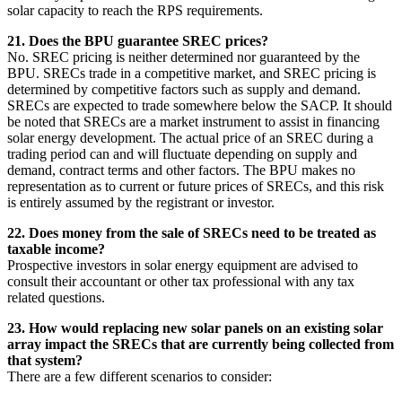
solar capacity to reach the RPS requirements.​​​​‌ ‍ ​‍​‍‌‍ ‌ ​‍‌‍‍‌‌‍‌ ‌‍‍‌‌‍ ‍​‍​‍​ ‍‍​‍​‍‌ ​ ‌‍​‌‌‍ ‍‌‍‍‌‌ ‌​‌ ‍‌​‍ ‍‌‍‍‌‌‍ ​‍​‍​‍ ​​‍​‍‌‍‍​‌ ​‍‌‍‌‌‌‍‌‍​‍​‍​ ‍‍​‍​‍‌‍‍​‌ ‌​‌ ‌​‌ ​​​ ‍‍​‍ ​‍ ‌‍ ​‌‍ ‌‍​ ‌‍​‌‌‍ ​‌‍‍​‌‍ ‌ ​ ‌ ‌​​ ‍‍​ ​ ​ ​ ​ ​ ​ ​ ​‍ ‌‍‍‌‌‍ ‍‌ ‌​‌‍‌‌‌‍ ‍‌ ‌​​‍ ‌‍‌‌‌‍‌​‌‍‍‌‌ ‌​​‍ ‌‍ ‌‌‍ ‌‍‌​‌‍‌‌​ ‌‌ ​​‌ ​‍‌‍‌‌‌ ​ ‌‍‌‌‌‍ ‍‌ ‌​‌‍​‌‌ ‌​‌‍‍‌‌‍ ‌‍ ‍​ ‍ ‌‍‍‌‌‍‌​​ ‌​ ​​‌‍‌‍‌‍‌‌​ ​​​ ‌‌​ ​‌‌‍‌‍‌‍‌‌​‍ ‌​ ‌​​ ​‌​ ‍​‌‍‌​​‍ ‌​ ‌​‌‍‌​​ ‌‍​ ‍‌​‍ ‌‌‍​‌​ ​ ​ ‌​‌‍​ ​‍ ‌‌‍‌‌‌‍‌‍​ ‌‍​ ‌​​ ‍​‌‍​ ‌‍‌​​ ‌​​ ​‍​ ​‌‌‍​ ​ ‌‌​ ‍ ‌ ‌​‌ ‍‌‌ ​​‌‍‌‌​ ‌‌‍‍​‌‍‌‌‌‍ ​‌ ​​‌‌‌​‌‍ ‌ ​​‌‍‍‌‌‍​ ​ ‍ ‌ ​​‌‍​‌‌ ‌​‌‍‍​​ ‌‌‍​ ‌‍ ‌‍ ‍‌ ‌​‌‍‌‌‌‍ ‍‌ ‌​​‍‌‌​ ‌‌‌​​‍‌‌ ‌‍‍ ‌‍‌‌‌ ‍‌​‍‌‌​ ​ ‌​‌​​‍‌‌​ ​ ‌​‌​​‍‌‌​ ​‍​ ​‍​ ‌‌​ ‌‍‌‍‌‌‌‍​ ​ ‌‍​ ‌‌‌‍​‌​ ‍​‌‍​ ​ ​ ​ ​​‌‍‌​​‍‌‌​ ​‍​ ​‍​‍‌‌​ ‌‌‌​‌​​‍ ‍‌‍​ ‌‍‍​‌‍‍‌‌‍ ​‌‍‌​‌ ​‍‌‍‌‌‌‍ ‍​‍‌‌​ ‌‌‌​​‍‌‌ ‌‍‍ ‌‍‌‌‌ ‍‌​‍‌‌​ ​ ‌​‌​​‍‌‌​ ​ ‌​‌​​‍‌‌​ ​‍​ ​‍‌‍​‍​ ‍​‌‍​‌​ ‌​‌‍​ ‌‍‌‌​ ​‌​ ‍‌​ ​‍‌‍‌‌‌‍​‌​ ​​​‍‌‌​ ​‍​ ​‍​‍‌‌​ ‌‌‌​‌​​‍ ‍‌ ‌​‌‍‌‌‌ ‍​‌ ‌​​ ‌‍​‍‌‍​‌‌ ​ ‌‍‌‌‌‌‌‌‌ ​‍‌‍ ​​ ‌‌‍‍​‌ ‌​‌ ‌​‌ ​​​‍‌‌​ ​ ‌​​‌​‍‌‌​ ​‍‌​‌‍​‍‌‌​ ​‍‌​‌‍‌‍ ​‌‍ ‌‍​ ‌‍​‌‌‍ ​‌‍‍​‌‍ ‌ ​ ‌ ‌​​‍‌‌​ ​ ‌​​‌​ ​ ​ ​ ​ ​ ​ ​ ​‍‌‍‌‍‍‌‌‍‌​​ ‌​ ​​‌‍‌‍‌‍‌‌​ ​​​ ‌‌​ ​‌‌‍‌‍‌‍‌‌​‍ ‌​ ‌​​ ​‌​ ‍​‌‍‌​​‍ ‌​ ‌​‌‍‌​​ ‌‍​ ‍‌​‍ ‌‌‍​‌​ ​ ​ ‌​‌‍​ ​‍ ‌‌‍‌‌‌‍‌‍​ ‌‍​ ‌​​ ‍​‌‍​ ‌‍‌​​ ‌​​ ​‍​ ​‌‌‍​ ​ ‌‌​‍‌‍‌ ‌​‌ ‍‌‌ ​​‌‍‌‌​ ‌‌‍‍​‌‍‌‌‌‍ ​‌ ​​‌‌‌​‌‍ ‌ ​​‌‍‍‌‌‍​ ​‍‌‍‌ ​​‌‍​‌‌ ‌​‌‍‍​​ ‌‌‍​ ‌‍ ‌‍ ‍‌ ‌​‌‍‌‌‌‍ ‍‌ ‌​​‍‌‌​ ‌‌‌​​‍‌‌ ‌‍‍ ‌‍‌‌‌ ‍‌​‍‌‌​ ​ ‌​‌​​‍‌‌​ ​ ‌​‌​​‍‌‌​ ​‍​ ​‍​ ‌‌​ ‌‍‌‍‌‌‌‍​ ​ ‌‍​ ‌‌‌‍​‌​ ‍​‌‍​ ​ ​ ​ ​​‌‍‌​​‍‌‌​ ​‍​ ​‍​‍‌‌​ ‌‌‌​‌​​‍ ‍‌‍​ ‌‍‍​‌‍‍‌‌‍ ​‌‍‌​‌ ​‍‌‍‌‌‌‍ ‍​‍‌‌​ ‌‌‌​​‍‌‌ ‌‍‍ ‌‍‌‌‌ ‍‌​‍‌‌​ ​ ‌​‌​​‍‌‌​ ​ ‌​‌​​‍‌‌​ ​‍​ ​‍‌‍​‍​ ‍​‌‍​‌​ ‌​‌‍​ ‌‍‌‌​ ​‌​ ‍‌​ ​‍‌‍‌‌‌‍​‌​ ​​​‍‌‌​ ​‍​ ​‍​‍‌‌​ ‌‌‌​‌​​‍ ‍‌ ‌​‌‍‌‌‌ ‍​‌ ‌​​‍‌‍‌ ​​‌‍‌‌‌ ​‍‌ ​ ‌ ​​‌‍‌‌‌‍​ ‌ ‌​‌‍‍‌‌ ‌‍‌‍‌‌​ ‌‌ ​​‌ ‌‌‌‍​‍‌‍ ​‌‍‍‌‌ ​ ‌‍‍​‌‍‌‌‌‍‌​​‍​‍‌ ‌
21. Does the BPU guarantee SREC prices?​​​​‌ ‍ ​‍​‍‌‍ ‌ ​‍‌‍‍‌‌‍‌ ‌‍‍‌‌‍ ‍​‍​‍​ ‍‍​‍​‍‌ ​ ‌‍​‌‌‍ ‍‌‍‍‌‌ ‌​‌ ‍‌​‍ ‍‌‍‍‌‌‍ ​‍​‍​‍ ​​‍​‍‌‍‍​‌ ​‍‌‍‌‌‌‍‌‍​‍​‍​ ‍‍​‍​‍‌‍‍​‌ ‌​‌ ‌​‌ ​​​ ‍‍​‍ ​‍ ‌‍ ​‌‍ ‌‍​ ‌‍​‌‌‍ ​‌‍‍​‌‍ ‌ ​ ‌ ‌​​ ‍‍​ ​ ​ ​ ​ ​ ​ ​ ​‍ ‌‍‍‌‌‍ ‍‌ ‌​‌‍‌‌‌‍ ‍‌ ‌​​‍ ‌‍‌‌‌‍‌​‌‍‍‌‌ ‌​​‍ ‌‍ ‌‌‍ ‌‍‌​‌‍‌‌​ ‌‌ ​​‌ ​‍‌‍‌‌‌ ​ ‌‍‌‌‌‍ ‍‌ ‌​‌‍​‌‌ ‌​‌‍‍‌‌‍ ‌‍ ‍​ ‍ ‌‍‍‌‌‍‌​​ ‌​ ​​‌‍‌‍‌‍‌‌​ ​​​ ‌‌​ ​‌‌‍‌‍‌‍‌‌​‍ ‌​ ‌​​ ​‌​ ‍​‌‍‌​​‍ ‌​ ‌​‌‍‌​​ ‌‍​ ‍‌​‍ ‌‌‍​‌​ ​ ​ ‌​‌‍​ ​‍ ‌‌‍‌‌‌‍‌‍​ ‌‍​ ‌​​ ‍​‌‍​ ‌‍‌​​ ‌​​ ​‍​ ​‌‌‍​ ​ ‌‌​ ‍ ‌ ‌​‌ ‍‌‌ ​​‌‍‌‌​ ‌‌‍‍​‌‍‌‌‌‍ ​‌ ​​‌‌‌​‌‍ ‌ ​​‌‍‍‌‌‍​ ​ ‍ ‌ ​​‌‍​‌‌ ‌​‌‍‍​​ ‌‌‍​ ‌‍ ‌‍ ‍‌ ‌​‌‍‌‌‌‍ ‍‌ ‌​​‍‌‌​ ‌‌‌​​‍‌‌ ‌‍‍ ‌‍‌‌‌ ‍‌​‍‌‌​ ​ ‌​‌​​‍‌‌​ ​ ‌​‌​​‍‌‌​ ​‍​ ​‍‌‍​‌​ ‌‌‌‍​ ​ ‌‍​ ‌ ​ ‌‍​ ​ ‌‍​‌​ ​​‌‍​ ​ ​​‌‍​‍​‍‌‌​ ​‍​ ​‍​‍‌‌​ ‌‌‌​‌​​‍ ‍‌‍​ ‌‍‍​‌‍‍‌‌‍ ​‌‍‌​‌ ​‍‌‍‌‌‌‍ ‍​‍‌‌​ ‌‌‌​​‍‌‌ ‌‍‍ ‌‍‌‌‌ ‍‌​‍‌‌​ ​ ‌​‌​​‍‌‌​ ​ ‌​‌​​‍‌‌​ ​‍​ ​‍​ ‌ ‌‍​‍‌‍​ ​ ‍​​ ‍‌​ ‍‌​ ​​​ ​‌​ ​‍‌‍​ ​ ​‍​ ​​​‍‌‌​ ​‍​ ​‍​‍‌‌​ ‌‌‌​‌​​‍ ‍‌ ‌​‌‍‌‌‌ ‍​‌ ‌​​ ‌‍​‍‌‍​‌‌ ​ ‌‍‌‌‌‌‌‌‌ ​‍‌‍ ​​ ‌‌‍‍​‌ ‌​‌ ‌​‌ ​​​‍‌‌​ ​ ‌​​‌​‍‌‌​ ​‍‌​‌‍​‍‌‌​ ​‍‌​‌‍‌‍ ​‌‍ ‌‍​ ‌‍​‌‌‍ ​‌‍‍​‌‍ ‌ ​ ‌ ‌​​‍‌‌​ ​ ‌​​‌​ ​ ​ ​ ​ ​ ​ ​ ​‍‌‍‌‍‍‌‌‍‌​​ ‌​ ​​‌‍‌‍‌‍‌‌​ ​​​ ‌‌​ ​‌‌‍‌‍‌‍‌‌​‍ ‌​ ‌​​ ​‌​ ‍​‌‍‌​​‍ ‌​ ‌​‌‍‌​​ ‌‍​ ‍‌​‍ ‌‌‍​‌​ ​ ​ ‌​‌‍​ ​‍ ‌‌‍‌‌‌‍‌‍​ ‌‍​ ‌​​ ‍​‌‍​ ‌‍‌​​ ‌​​ ​‍​ ​‌‌‍​ ​ ‌‌​‍‌‍‌ ‌​‌ ‍‌‌ ​​‌‍‌‌​ ‌‌‍‍​‌‍‌‌‌‍ ​‌ ​​‌‌‌​‌‍ ‌ ​​‌‍‍‌‌‍​ ​‍‌‍‌ ​​‌‍​‌‌ ‌​‌‍‍​​ ‌‌‍​ ‌‍ ‌‍ ‍‌ ‌​‌‍‌‌‌‍ ‍‌ ‌​​‍‌‌​ ‌‌‌​​‍‌‌ ‌‍‍ ‌‍‌‌‌ ‍‌​‍‌‌​ ​ ‌​‌​​‍‌‌​ ​ ‌​‌​​‍‌‌​ ​‍​ ​‍‌‍​‌​ ‌‌‌‍​ ​ ‌‍​ ‌ ​ ‌‍​ ​ ‌‍​‌​ ​​‌‍​ ​ ​​‌‍​‍​‍‌‌​ ​‍​ ​‍​‍‌‌​ ‌‌‌​‌​​‍ ‍‌‍​ ‌‍‍​‌‍‍‌‌‍ ​‌‍‌​‌ ​‍‌‍‌‌‌‍ ‍​‍‌‌​ ‌‌‌​​‍‌‌ ‌‍‍ ‌‍‌‌‌ ‍‌​‍‌‌​ ​ ‌​‌​​‍‌‌​ ​ ‌​‌​​‍‌‌​ ​‍​ ​‍​ ‌ ‌‍​‍‌‍​ ​ ‍​​ ‍‌​ ‍‌​ ​​​ ​‌​ ​‍‌‍​ ​ ​‍​ ​​​‍‌‌​ ​‍​ ​‍​‍‌‌​ ‌‌‌​‌​​‍ ‍‌ ‌​‌‍‌‌‌ ‍​‌ ‌​​‍‌‍‌ ​​‌‍‌‌‌ ​‍‌ ​ ‌ ​​‌‍‌‌‌‍​ ‌ ‌​‌‍‍‌‌ ‌‍‌‍‌‌​ ‌‌ ​​‌ ‌‌‌‍​‍‌‍ ​‌‍‍‌‌ ​ ‌‍‍​‌‍‌‌‌‍‌​​‍​‍‌ ‌
No. SREC pricing is neither determined nor guaranteed by the
BPU. SRECs trade in a competitive market, and SREC pricing is
determined by competitive factors such as supply and demand.
SRECs are expected to trade somewhere below the SACP. It should
be noted that SRECs are a market instrument to assist in financing
solar energy development. The actual price of an SREC during a
trading period can and will fluctuate depending on supply and
demand, contract terms and other factors. The BPU makes no
representation as to current or future prices of SRECs, and this risk
is entirely assumed by the registrant or investor.​​​​‌ ‍ ​‍​‍‌‍ ‌ ​‍‌‍‍‌‌‍‌ ‌‍‍‌‌‍ ‍​‍​‍​ ‍‍​‍​‍‌ ​ ‌‍​‌‌‍ ‍‌‍‍‌‌ ‌​‌ ‍‌​‍ ‍‌‍‍‌‌‍ ​‍​‍​‍ ​​‍​‍‌‍‍​‌ ​‍‌‍‌‌‌‍‌‍​‍​‍​ ‍‍​‍​‍‌‍‍​‌ ‌​‌ ‌​‌ ​​​ ‍‍​‍ ​‍ ‌‍ ​‌‍ ‌‍​ ‌‍​‌‌‍ ​‌‍‍​‌‍ ‌ ​ ‌ ‌​​ ‍‍​ ​ ​ ​ ​ ​ ​ ​ ​‍ ‌‍‍‌‌‍ ‍‌ ‌​‌‍‌‌‌‍ ‍‌ ‌​​‍ ‌‍‌‌‌‍‌​‌‍‍‌‌ ‌​​‍ ‌‍ ‌‌‍ ‌‍‌​‌‍‌‌​ ‌‌ ​​‌ ​‍‌‍‌‌‌ ​ ‌‍‌‌‌‍ ‍‌ ‌​‌‍​‌‌ ‌​‌‍‍‌‌‍ ‌‍ ‍​ ‍ ‌‍‍‌‌‍‌​​ ‌​ ​​‌‍‌‍‌‍‌‌​ ​​​ ‌‌​ ​‌‌‍‌‍‌‍‌‌​‍ ‌​ ‌​​ ​‌​ ‍​‌‍‌​​‍ ‌​ ‌​‌‍‌​​ ‌‍​ ‍‌​‍ ‌‌‍​‌​ ​ ​ ‌​‌‍​ ​‍ ‌‌‍‌‌‌‍‌‍​ ‌‍​ ‌​​ ‍​‌‍​ ‌‍‌​​ ‌​​ ​‍​ ​‌‌‍​ ​ ‌‌​ ‍ ‌ ‌​‌ ‍‌‌ ​​‌‍‌‌​ ‌‌‍‍​‌‍‌‌‌‍ ​‌ ​​‌‌‌​‌‍ ‌ ​​‌‍‍‌‌‍​ ​ ‍ ‌ ​​‌‍​‌‌ ‌​‌‍‍​​ ‌‌‍​ ‌‍ ‌‍ ‍‌ ‌​‌‍‌‌‌‍ ‍‌ ‌​​‍‌‌​ ‌‌‌​​‍‌‌ ‌‍‍ ‌‍‌‌‌ ‍‌​‍‌‌​ ​ ‌​‌​​‍‌‌​ ​ ‌​‌​​‍‌‌​ ​‍​ ​‍‌‍​‌​ ‌‌‌‍​ ​ ‌‍​ ‌ ​ ‌‍​ ​ ‌‍​‌​ ​​‌‍​ ​ ​​‌‍​‍​‍‌‌​ ​‍​ ​‍​‍‌‌​ ‌‌‌​‌​​‍ ‍‌‍​ ‌‍‍​‌‍‍‌‌‍ ​‌‍‌​‌ ​‍‌‍‌‌‌‍ ‍​‍‌‌​ ‌‌‌​​‍‌‌ ‌‍‍ ‌‍‌‌‌ ‍‌​‍‌‌​ ​ ‌​‌​​‍‌‌​ ​ ‌​‌​​‍‌‌​ ​‍​ ​‍​ ‌​​ ‍​​ ‌‌​ ‌‌​ ‌‌​ ‌ ‌‍‌‍‌‍‌‍​ ​‍​ ​​‌‍​‌​ ‌ ​‍‌‌​ ​‍​ ​‍​‍‌‌​ ‌‌‌​‌​​‍ ‍‌ ‌​‌‍‌‌‌ ‍​‌ ‌​​ ‌‍​‍‌‍​‌‌ ​ ‌‍‌‌‌‌‌‌‌ ​‍‌‍ ​​ ‌‌‍‍​‌ ‌​‌ ‌​‌ ​​​‍‌‌​ ​ ‌​​‌​‍‌‌​ ​‍‌​‌‍​‍‌‌​ ​‍‌​‌‍‌‍ ​‌‍ ‌‍​ ‌‍​‌‌‍ ​‌‍‍​‌‍ ‌ ​ ‌ ‌​​‍‌‌​ ​ ‌​​‌​ ​ ​ ​ ​ ​ ​ ​ ​‍‌‍‌‍‍‌‌‍‌​​ ‌​ ​​‌‍‌‍‌‍‌‌​ ​​​ ‌‌​ ​‌‌‍‌‍‌‍‌‌​‍ ‌​ ‌​​ ​‌​ ‍​‌‍‌​​‍ ‌​ ‌​‌‍‌​​ ‌‍​ ‍‌​‍ ‌‌‍​‌​ ​ ​ ‌​‌‍​ ​‍ ‌‌‍‌‌‌‍‌‍​ ‌‍​ ‌​​ ‍​‌‍​ ‌‍‌​​ ‌​​ ​‍​ ​‌‌‍​ ​ ‌‌​‍‌‍‌ ‌​‌ ‍‌‌ ​​‌‍‌‌​ ‌‌‍‍​‌‍‌‌‌‍ ​‌ ​​‌‌‌​‌‍ ‌ ​​‌‍‍‌‌‍​ ​‍‌‍‌ ​​‌‍​‌‌ ‌​‌‍‍​​ ‌‌‍​ ‌‍ ‌‍ ‍‌ ‌​‌‍‌‌‌‍ ‍‌ ‌​​‍‌‌​ ‌‌‌​​‍‌‌ ‌‍‍ ‌‍‌‌‌ ‍‌​‍‌‌​ ​ ‌​‌​​‍‌‌​ ​ ‌​‌​​‍‌‌​ ​‍​ ​‍‌‍​‌​ ‌‌‌‍​ ​ ‌‍​ ‌ ​ ‌‍​ ​ ‌‍​‌​ ​​‌‍​ ​ ​​‌‍​‍​‍‌‌​ ​‍​ ​‍​‍‌‌​ ‌‌‌​‌​​‍ ‍‌‍​ ‌‍‍​‌‍‍‌‌‍ ​‌‍‌​‌ ​‍‌‍‌‌‌‍ ‍​‍‌‌​ ‌‌‌​​‍‌‌ ‌‍‍ ‌‍‌‌‌ ‍‌​‍‌‌​ ​ ‌​‌​​‍‌‌​ ​ ‌​‌​​‍‌‌​ ​‍​ ​‍​ ‌​​ ‍​​ ‌‌​ ‌‌​ ‌‌​ ‌ ‌‍‌‍‌‍‌‍​ ​‍​ ​​‌‍​‌​ ‌ ​‍‌‌​ ​‍​ ​‍​‍‌‌​ ‌‌‌​‌​​‍ ‍‌ ‌​‌‍‌‌‌ ‍​‌ ‌​​‍‌‍‌ ​​‌‍‌‌‌ ​‍‌ ​ ‌ ​​‌‍‌‌‌‍​ ‌ ‌​‌‍‍‌‌ ‌‍‌‍‌‌​ ‌‌ ​​‌ ‌‌‌‍​‍‌‍ ​‌‍‍‌‌ ​ ‌‍‍​‌‍‌‌‌‍‌​​‍​‍‌ ‌
22. Does money from the sale of SRECs need to be treated as
taxable income?​​​​‌ ‍ ​‍​‍‌‍ ‌ ​‍‌‍‍‌‌‍‌ ‌‍‍‌‌‍ ‍​‍​‍​ ‍‍​‍​‍‌ ​ ‌‍​‌‌‍ ‍‌‍‍‌‌ ‌​‌ ‍‌​‍ ‍‌‍‍‌‌‍ ​‍​‍​‍ ​​‍​‍‌‍‍​‌ ​‍‌‍‌‌‌‍‌‍​‍​‍​ ‍‍​‍​‍‌‍‍​‌ ‌​‌ ‌​‌ ​​​ ‍‍​‍ ​‍ ‌‍ ​‌‍ ‌‍​ ‌‍​‌‌‍ ​‌‍‍​‌‍ ‌ ​ ‌ ‌​​ ‍‍​ ​ ​ ​ ​ ​ ​ ​ ​‍ ‌‍‍‌‌‍ ‍‌ ‌​‌‍‌‌‌‍ ‍‌ ‌​​‍ ‌‍‌‌‌‍‌​‌‍‍‌‌ ‌​​‍ ‌‍ ‌‌‍ ‌‍‌​‌‍‌‌​ ‌‌ ​​‌ ​‍‌‍‌‌‌ ​ ‌‍‌‌‌‍ ‍‌ ‌​‌‍​‌‌ ‌​‌‍‍‌‌‍ ‌‍ ‍​ ‍ ‌‍‍‌‌‍‌​​ ‌​ ​​‌‍‌‍‌‍‌‌​ ​​​ ‌‌​ ​‌‌‍‌‍‌‍‌‌​‍ ‌​ ‌​​ ​‌​ ‍​‌‍‌​​‍ ‌​ ‌​‌‍‌​​ ‌‍​ ‍‌​‍ ‌‌‍​‌​ ​ ​ ‌​‌‍​ ​‍ ‌‌‍‌‌‌‍‌‍​ ‌‍​ ‌​​ ‍​‌‍​ ‌‍‌​​ ‌​​ ​‍​ ​‌‌‍​ ​ ‌‌​ ‍ ‌ ‌​‌ ‍‌‌ ​​‌‍‌‌​ ‌‌‍‍​‌‍‌‌‌‍ ​‌ ​​‌‌‌​‌‍ ‌ ​​‌‍‍‌‌‍​ ​ ‍ ‌ ​​‌‍​‌‌ ‌​‌‍‍​​ ‌‌‍​ ‌‍ ‌‍ ‍‌ ‌​‌‍‌‌‌‍ ‍‌ ‌​​‍‌‌​ ‌‌‌​​‍‌‌ ‌‍‍ ‌‍‌‌‌ ‍‌​‍‌‌​ ​ ‌​‌​​‍‌‌​ ​ ‌​‌​​‍‌‌​ ​‍​ ​‍​ ​ ‌‍‌‌‌‍​‌​ ‌​​ ‍‌‌‍‌​​ ‍‌​ ​‍‌‍​ ​ ‌ ​ ​ ​ ‌‍​‍‌‌​ ​‍​ ​‍​‍‌‌​ ‌‌‌​‌​​‍ ‍‌‍​ ‌‍‍​‌‍‍‌‌‍ ​‌‍‌​‌ ​‍‌‍‌‌‌‍ ‍​‍‌‌​ ‌‌‌​​‍‌‌ ‌‍‍ ‌‍‌‌‌ ‍‌​‍‌‌​ ​ ‌​‌​​‍‌‌​ ​ ‌​‌​​‍‌‌​ ​‍​ ​‍​ ‌‌​ ‌‌‌‍​‌​ ​‍​ ‌ ​ ‍‌‌‍‌‌​ ​​​ ​‌​ ​‌​ ​​​ ‌ ​‍‌‌​ ​‍​ ​‍​‍‌‌​ ‌‌‌​‌​​‍ ‍‌ ‌​‌‍‌‌‌ ‍​‌ ‌​​ ‌‍​‍‌‍​‌‌ ​ ‌‍‌‌‌‌‌‌‌ ​‍‌‍ ​​ ‌‌‍‍​‌ ‌​‌ ‌​‌ ​​​‍‌‌​ ​ ‌​​‌​‍‌‌​ ​‍‌​‌‍​‍‌‌​ ​‍‌​‌‍‌‍ ​‌‍ ‌‍​ ‌‍​‌‌‍ ​‌‍‍​‌‍ ‌ ​ ‌ ‌​​‍‌‌​ ​ ‌​​‌​ ​ ​ ​ ​ ​ ​ ​ ​‍‌‍‌‍‍‌‌‍‌​​ ‌​ ​​‌‍‌‍‌‍‌‌​ ​​​ ‌‌​ ​‌‌‍‌‍‌‍‌‌​‍ ‌​ ‌​​ ​‌​ ‍​‌‍‌​​‍ ‌​ ‌​‌‍‌​​ ‌‍​ ‍‌​‍ ‌‌‍​‌​ ​ ​ ‌​‌‍​ ​‍ ‌‌‍‌‌‌‍‌‍​ ‌‍​ ‌​​ ‍​‌‍​ ‌‍‌​​ ‌​​ ​‍​ ​‌‌‍​ ​ ‌‌​‍‌‍‌ ‌​‌ ‍‌‌ ​​‌‍‌‌​ ‌‌‍‍​‌‍‌‌‌‍ ​‌ ​​‌‌‌​‌‍ ‌ ​​‌‍‍‌‌‍​ ​‍‌‍‌ ​​‌‍​‌‌ ‌​‌‍‍​​ ‌‌‍​ ‌‍ ‌‍ ‍‌ ‌​‌‍‌‌‌‍ ‍‌ ‌​​‍‌‌​ ‌‌‌​​‍‌‌ ‌‍‍ ‌‍‌‌‌ ‍‌​‍‌‌​ ​ ‌​‌​​‍‌‌​ ​ ‌​‌​​‍‌‌​ ​‍​ ​‍​ ​ ‌‍‌‌‌‍​‌​ ‌​​ ‍‌‌‍‌​​ ‍‌​ ​‍‌‍​ ​ ‌ ​ ​ ​ ‌‍​‍‌‌​ ​‍​ ​‍​‍‌‌​ ‌‌‌​‌​​‍ ‍‌‍​ ‌‍‍​‌‍‍‌‌‍ ​‌‍‌​‌ ​‍‌‍‌‌‌‍ ‍​‍‌‌​ ‌‌‌​​‍‌‌ ‌‍‍ ‌‍‌‌‌ ‍‌​‍‌‌​ ​ ‌​‌​​‍‌‌​ ​ ‌​‌​​‍‌‌​ ​‍​ ​‍​ ‌‌​ ‌‌‌‍​‌​ ​‍​ ‌ ​ ‍‌‌‍‌‌​ ​​​ ​‌​ ​‌​ ​​​ ‌ ​‍‌‌​ ​‍​ ​‍​‍‌‌​ ‌‌‌​‌​​‍ ‍‌ ‌​‌‍‌‌‌ ‍​‌ ‌​​‍‌‍‌ ​​‌‍‌‌‌ ​‍‌ ​ ‌ ​​‌‍‌‌‌‍​ ‌ ‌​‌‍‍‌‌ ‌‍‌‍‌‌​ ‌‌ ​​‌ ‌‌‌‍​‍‌‍ ​‌‍‍‌‌ ​ ‌‍‍​‌‍‌‌‌‍‌​​‍​‍‌ ‌
Prospective investors in solar energy equipment are advised to
consult their accountant or other tax professional with any tax
related questions.​​​​‌ ‍ ​‍​‍‌‍ ‌ ​‍‌‍‍‌‌‍‌ ‌‍‍‌‌‍ ‍​‍​‍​ ‍‍​‍​‍‌ ​ ‌‍​‌‌‍ ‍‌‍‍‌‌ ‌​‌ ‍‌​‍ ‍‌‍‍‌‌‍ ​‍​‍​‍ ​​‍​‍‌‍‍​‌ ​‍‌‍‌‌‌‍‌‍​‍​‍​ ‍‍​‍​‍‌‍‍​‌ ‌​‌ ‌​‌ ​​​ ‍‍​‍ ​‍ ‌‍ ​‌‍ ‌‍​ ‌‍​‌‌‍ ​‌‍‍​‌‍ ‌ ​ ‌ ‌​​ ‍‍​ ​ ​ ​ ​ ​ ​ ​ ​‍ ‌‍‍‌‌‍ ‍‌ ‌​‌‍‌‌‌‍ ‍‌ ‌​​‍ ‌‍‌‌‌‍‌​‌‍‍‌‌ ‌​​‍ ‌‍ ‌‌‍ ‌‍‌​‌‍‌‌​ ‌‌ ​​‌ ​‍‌‍‌‌‌ ​ ‌‍‌‌‌‍ ‍‌ ‌​‌‍​‌‌ ‌​‌‍‍‌‌‍ ‌‍ ‍​ ‍ ‌‍‍‌‌‍‌​​ ‌​ ​​‌‍‌‍‌‍‌‌​ ​​​ ‌‌​ ​‌‌‍‌‍‌‍‌‌​‍ ‌​ ‌​​ ​‌​ ‍​‌‍‌​​‍ ‌​ ‌​‌‍‌​​ ‌‍​ ‍‌​‍ ‌‌‍​‌​ ​ ​ ‌​‌‍​ ​‍ ‌‌‍‌‌‌‍‌‍​ ‌‍​ ‌​​ ‍​‌‍​ ‌‍‌​​ ‌​​ ​‍​ ​‌‌‍​ ​ ‌‌​ ‍ ‌ ‌​‌ ‍‌‌ ​​‌‍‌‌​ ‌‌‍‍​‌‍‌‌‌‍ ​‌ ​​‌‌‌​‌‍ ‌ ​​‌‍‍‌‌‍​ ​ ‍ ‌ ​​‌‍​‌‌ ‌​‌‍‍​​ ‌‌‍​ ‌‍ ‌‍ ‍‌ ‌​‌‍‌‌‌‍ ‍‌ ‌​​‍‌‌​ ‌‌‌​​‍‌‌ ‌‍‍ ‌‍‌‌‌ ‍‌​‍‌‌​ ​ ‌​‌​​‍‌‌​ ​ ‌​‌​​‍‌‌​ ​‍​ ​‍​ ​ ‌‍‌‌‌‍​‌​ ‌​​ ‍‌‌‍‌​​ ‍‌​ ​‍‌‍​ ​ ‌ ​ ​ ​ ‌‍​‍‌‌​ ​‍​ ​‍​‍‌‌​ ‌‌‌​‌​​‍ ‍‌‍​ ‌‍‍​‌‍‍‌‌‍ ​‌‍‌​‌ ​‍‌‍‌‌‌‍ ‍​‍‌‌​ ‌‌‌​​‍‌‌ ‌‍‍ ‌‍‌‌‌ ‍‌​‍‌‌​ ​ ‌​‌​​‍‌‌​ ​ ‌​‌​​‍‌‌​ ​‍​ ​‍‌‍‌‌​ ‍‌​ ‌ ‌‍​‌‌‍​‍‌‍​‍​ ​‍‌‍‌‍​ ​ ​ ‍‌​ ‌​‌‍​‍​‍‌‌​ ​‍​ ​‍​‍‌‌​ ‌‌‌​‌​​‍ ‍‌ ‌​‌‍‌‌‌ ‍​‌ ‌​​ ‌‍​‍‌‍​‌‌ ​ ‌‍‌‌‌‌‌‌‌ ​‍‌‍ ​​ ‌‌‍‍​‌ ‌​‌ ‌​‌ ​​​‍‌‌​ ​ ‌​​‌​‍‌‌​ ​‍‌​‌‍​‍‌‌​ ​‍‌​‌‍‌‍ ​‌‍ ‌‍​ ‌‍​‌‌‍ ​‌‍‍​‌‍ ‌ ​ ‌ ‌​​‍‌‌​ ​ ‌​​‌​ ​ ​ ​ ​ ​ ​ ​ ​‍‌‍‌‍‍‌‌‍‌​​ ‌​ ​​‌‍‌‍‌‍‌‌​ ​​​ ‌‌​ ​‌‌‍‌‍‌‍‌‌​‍ ‌​ ‌​​ ​‌​ ‍​‌‍‌​​‍ ‌​ ‌​‌‍‌​​ ‌‍​ ‍‌​‍ ‌‌‍​‌​ ​ ​ ‌​‌‍​ ​‍ ‌‌‍‌‌‌‍‌‍​ ‌‍​ ‌​​ ‍​‌‍​ ‌‍‌​​ ‌​​ ​‍​ ​‌‌‍​ ​ ‌‌​‍‌‍‌ ‌​‌ ‍‌‌ ​​‌‍‌‌​ ‌‌‍‍​‌‍‌‌‌‍ ​‌ ​​‌‌‌​‌‍ ‌ ​​‌‍‍‌‌‍​ ​‍‌‍‌ ​​‌‍​‌‌ ‌​‌‍‍​​ ‌‌‍​ ‌‍ ‌‍ ‍‌ ‌​‌‍‌‌‌‍ ‍‌ ‌​​‍‌‌​ ‌‌‌​​‍‌‌ ‌‍‍ ‌‍‌‌‌ ‍‌​‍‌‌​ ​ ‌​‌​​‍‌‌​ ​ ‌​‌​​‍‌‌​ ​‍​ ​‍​ ​ ‌‍‌‌‌‍​‌​ ‌​​ ‍‌‌‍‌​​ ‍‌​ ​‍‌‍​ ​ ‌ ​ ​ ​ ‌‍​‍‌‌​ ​‍​ ​‍​‍‌‌​ ‌‌‌​‌​​‍ ‍‌‍​ ‌‍‍​‌‍‍‌‌‍ ​‌‍‌​‌ ​‍‌‍‌‌‌‍ ‍​‍‌‌​ ‌‌‌​​‍‌‌ ‌‍‍ ‌‍‌‌‌ ‍‌​‍‌‌​ ​ ‌​‌​​‍‌‌​ ​ ‌​‌​​‍‌‌​ ​‍​ ​‍‌‍‌‌​ ‍‌​ ‌ ‌‍​‌‌‍​‍‌‍​‍​ ​‍‌‍‌‍​ ​ ​ ‍‌​ ‌​‌‍​‍​‍‌‌​ ​‍​ ​‍​‍‌‌​ ‌‌‌​‌​​‍ ‍‌ ‌​‌‍‌‌‌ ‍​‌ ‌​​‍‌‍‌ ​​‌‍‌‌‌ ​‍‌ ​ ‌ ​​‌‍‌‌‌‍​ ‌ ‌​‌‍‍‌‌ ‌‍‌‍‌‌​ ‌‌ ​​‌ ‌‌‌‍​‍‌‍ ​‌‍‍‌‌ ​ ‌‍‍​‌‍‌‌‌‍‌​​‍​‍‌ ‌
23. How would replacing new solar panels on an existing solar
array impact the SRECs that are currently being collected from
that system?​​​​‌ ‍ ​‍​‍‌‍ ‌ ​‍‌‍‍‌‌‍‌ ‌‍‍‌‌‍ ‍​‍​‍​ ‍‍​‍​‍‌ ​ ‌‍​‌‌‍ ‍‌‍‍‌‌ ‌​‌ ‍‌​‍ ‍‌‍‍‌‌‍ ​‍​‍​‍ ​​‍​‍‌‍‍​‌ ​‍‌‍‌‌‌‍‌‍​‍​‍​ ‍‍​‍​‍‌‍‍​‌ ‌​‌ ‌​‌ ​​​ ‍‍​‍ ​‍ ‌‍ ​‌‍ ‌‍​ ‌‍​‌‌‍ ​‌‍‍​‌‍ ‌ ​ ‌ ‌​​ ‍‍​ ​ ​ ​ ​ ​ ​ ​ ​‍ ‌‍‍‌‌‍ ‍‌ ‌​‌‍‌‌‌‍ ‍‌ ‌​​‍ ‌‍‌‌‌‍‌​‌‍‍‌‌ ‌​​‍ ‌‍ ‌‌‍ ‌‍‌​‌‍‌‌​ ‌‌ ​​‌ ​‍‌‍‌‌‌ ​ ‌‍‌‌‌‍ ‍‌ ‌​‌‍​‌‌ ‌​‌‍‍‌‌‍ ‌‍ ‍​ ‍ ‌‍‍‌‌‍‌​​ ‌​ ​​‌‍‌‍‌‍‌‌​ ​​​ ‌‌​ ​‌‌‍‌‍‌‍‌‌​‍ ‌​ ‌​​ ​‌​ ‍​‌‍‌​​‍ ‌​ ‌​‌‍‌​​ ‌‍​ ‍‌​‍ ‌‌‍​‌​ ​ ​ ‌​‌‍​ ​‍ ‌‌‍‌‌‌‍‌‍​ ‌‍​ ‌​​ ‍​‌‍​ ‌‍‌​​ ‌​​ ​‍​ ​‌‌‍​ ​ ‌‌​ ‍ ‌ ‌​‌ ‍‌‌ ​​‌‍‌‌​ ‌‌‍‍​‌‍‌‌‌‍ ​‌ ​​‌‌‌​‌‍ ‌ ​​‌‍‍‌‌‍​ ​ ‍ ‌ ​​‌‍​‌‌ ‌​‌‍‍​​ ‌‌‍​ ‌‍ ‌‍ ‍‌ ‌​‌‍‌‌‌‍ ‍‌ ‌​​‍‌‌​ ‌‌‌​​‍‌‌ ‌‍‍ ‌‍‌‌‌ ‍‌​‍‌‌​ ​ ‌​‌​​‍‌‌​ ​ ‌​‌​​‍‌‌​ ​‍​ ​‍‌‍‌‍​ ​ ​ ‌‌​ ​ ‌‍​‌‌‍‌‍‌‍​‌​ ​‌​ ‌‍​ ‍​​ ​‍​ ‌‌​‍‌‌​ ​‍​ ​‍​‍‌‌​ ‌‌‌​‌​​‍ ‍‌‍​ ‌‍‍​‌‍‍‌‌‍ ​‌‍‌​‌ ​‍‌‍‌‌‌‍ ‍​‍‌‌​ ‌‌‌​​‍‌‌ ‌‍‍ ‌‍‌‌‌ ‍‌​‍‌‌​ ​ ‌​‌​​‍‌‌​ ​ ‌​‌​​‍‌‌​ ​‍​ ​‍‌‍‌‌‌‍‌​‌‍‌‌​ ‍‌​ ​‍​ ‍​​ ‌‌‌‍​‍‌‍​‍​ ​‍‌‍‌​‌‍​‌​‍‌‌​ ​‍​ ​‍​‍‌‌​ ‌‌‌​‌​​‍ ‍‌ ‌​‌‍‌‌‌ ‍​‌ ‌​​ ‌‍​‍‌‍​‌‌ ​ ‌‍‌‌‌‌‌‌‌ ​‍‌‍ ​​ ‌‌‍‍​‌ ‌​‌ ‌​‌ ​​​‍‌‌​ ​ ‌​​‌​‍‌‌​ ​‍‌​‌‍​‍‌‌​ ​‍‌​‌‍‌‍ ​‌‍ ‌‍​ ‌‍​‌‌‍ ​‌‍‍​‌‍ ‌ ​ ‌ ‌​​‍‌‌​ ​ ‌​​‌​ ​ ​ ​ ​ ​ ​ ​ ​‍‌‍‌‍‍‌‌‍‌​​ ‌​ ​​‌‍‌‍‌‍‌‌​ ​​​ ‌‌​ ​‌‌‍‌‍‌‍‌‌​‍ ‌​ ‌​​ ​‌​ ‍​‌‍‌​​‍ ‌​ ‌​‌‍‌​​ ‌‍​ ‍‌​‍ ‌‌‍​‌​ ​ ​ ‌​‌‍​ ​‍ ‌‌‍‌‌‌‍‌‍​ ‌‍​ ‌​​ ‍​‌‍​ ‌‍‌​​ ‌​​ ​‍​ ​‌‌‍​ ​ ‌‌​‍‌‍‌ ‌​‌ ‍‌‌ ​​‌‍‌‌​ ‌‌‍‍​‌‍‌‌‌‍ ​‌ ​​‌‌‌​‌‍ ‌ ​​‌‍‍‌‌‍​ ​‍‌‍‌ ​​‌‍​‌‌ ‌​‌‍‍​​ ‌‌‍​ ‌‍ ‌‍ ‍‌ ‌​‌‍‌‌‌‍ ‍‌ ‌​​‍‌‌​ ‌‌‌​​‍‌‌ ‌‍‍ ‌‍‌‌‌ ‍‌​‍‌‌​ ​ ‌​‌​​‍‌‌​ ​ ‌​‌​​‍‌‌​ ​‍​ ​‍‌‍‌‍​ ​ ​ ‌‌​ ​ ‌‍​‌‌‍‌‍‌‍​‌​ ​‌​ ‌‍​ ‍​​ ​‍​ ‌‌​‍‌‌​ ​‍​ ​‍​‍‌‌​ ‌‌‌​‌​​‍ ‍‌‍​ ‌‍‍​‌‍‍‌‌‍ ​‌‍‌​‌ ​‍‌‍‌‌‌‍ ‍​‍‌‌​ ‌‌‌​​‍‌‌ ‌‍‍ ‌‍‌‌‌ ‍‌​‍‌‌​ ​ ‌​‌​​‍‌‌​ ​ ‌​‌​​‍‌‌​ ​‍​ ​‍‌‍‌‌‌‍‌​‌‍‌‌​ ‍‌​ ​‍​ ‍​​ ‌‌‌‍​‍‌‍​‍​ ​‍‌‍‌​‌‍​‌​‍‌‌​ ​‍​ ​‍​‍‌‌​ ‌‌‌​‌​​‍ ‍‌ ‌​‌‍‌‌‌ ‍​‌ ‌​​‍‌‍‌ ​​‌‍‌‌‌ ​‍‌ ​ ‌ ​​‌‍‌‌‌‍​ ‌ ‌​‌‍‍‌‌ ‌‍‌‍‌‌​ ‌‌ ​​‌ ‌‌‌‍​‍‌‍ ​‌‍‍‌‌ ​ ‌‍‍​‌‍‌‌‌‍‌​​‍​‍‌ ‌
There are a few different scenarios to consider:​​​​‌ ‍ ​‍​‍‌‍ ‌ ​‍‌‍‍‌‌‍‌ ‌‍‍‌‌‍ ‍​‍​‍​ ‍‍​‍​‍‌ ​ ‌‍​‌‌‍ ‍‌‍‍‌‌ ‌​‌ ‍‌​‍ ‍‌‍‍‌‌‍ ​‍​‍​‍ ​​‍​‍‌‍‍​‌ ​‍‌‍‌‌‌‍‌‍​‍​‍​ ‍‍​‍​‍‌‍‍​‌ ‌​‌ ‌​‌ ​​​ ‍‍​‍ ​‍ ‌‍ ​‌‍ ‌‍​ ‌‍​‌‌‍ ​‌‍‍​‌‍ ‌ ​ ‌ ‌​​ ‍‍​ ​ ​ ​ ​ ​ ​ ​ ​‍ ‌‍‍‌‌‍ ‍‌ ‌​‌‍‌‌‌‍ ‍‌ ‌​​‍ ‌‍‌‌‌‍‌​‌‍‍‌‌ ‌​​‍ ‌‍ ‌‌‍ ‌‍‌​‌‍‌‌​ ‌‌ ​​‌ ​‍‌‍‌‌‌ ​ ‌‍‌‌‌‍ ‍‌ ‌​‌‍​‌‌ ‌​‌‍‍‌‌‍ ‌‍ ‍​ ‍ ‌‍‍‌‌‍‌​​ ‌​ ​​‌‍‌‍‌‍‌‌​ ​​​ ‌‌​ ​‌‌‍‌‍‌‍‌‌​‍ ‌​ ‌​​ ​‌​ ‍​‌‍‌​​‍ ‌​ ‌​‌‍‌​​ ‌‍​ ‍‌​‍ ‌‌‍​‌​ ​ ​ ‌​‌‍​ ​‍ ‌‌‍‌‌‌‍‌‍​ ‌‍​ ‌​​ ‍​‌‍​ ‌‍‌​​ ‌​​ ​‍​ ​‌‌‍​ ​ ‌‌​ ‍ ‌ ‌​‌ ‍‌‌ ​​‌‍‌‌​ ‌‌‍‍​‌‍‌‌‌‍ ​‌ ​​‌‌‌​‌‍ ‌ ​​‌‍‍‌‌‍​ ​ ‍ ‌ ​​‌‍​‌‌ ‌​‌‍‍​​ ‌‌‍​ ‌‍ ‌‍ ‍‌ ‌​‌‍‌‌‌‍ ‍‌ ‌​​‍‌‌​ ‌‌‌​​‍‌‌ ‌‍‍ ‌‍‌‌‌ ‍‌​‍‌‌​ ​ ‌​‌​​‍‌‌​ ​ ‌​‌​​‍‌‌​ ​‍​ ​‍‌‍‌‍​ ​ ​ ‌‌​ ​ ‌‍​‌‌‍‌‍‌‍​‌​ ​‌​ ‌‍​ ‍​​ ​‍​ ‌‌​‍‌‌​ ​‍​ ​‍​‍‌‌​ ‌‌‌​‌​​‍ ‍‌‍​ ‌‍‍​‌‍‍‌‌‍ ​‌‍‌​‌ ​‍‌‍‌‌‌‍ ‍​‍‌‌​ ‌‌‌​​‍‌‌ ‌‍‍ ‌‍‌‌‌ ‍‌​‍‌‌​ ​ ‌​‌​​‍‌‌​ ​ ‌​‌​​‍‌‌​ ​‍​ ​‍​ ​ ​ ‌‌‌‍‌‍‌‍​ ‌‍​ ​ ‍​​ ‍​​ ​‍‌‍​‍‌‍‌​​ ​‍‌‍‌​​‍‌‌​ ​‍​ ​‍​‍‌‌​ ‌‌‌​‌​​‍ ‍‌ ‌​‌‍‌‌‌ ‍​‌ ‌​​ ‌‍​‍‌‍​‌‌ ​ ‌‍‌‌‌‌‌‌‌ ​‍‌‍ ​​ ‌‌‍‍​‌ ‌​‌ ‌​‌ ​​​‍‌‌​ ​ ‌​​‌​‍‌‌​ ​‍‌​‌‍​‍‌‌​ ​‍‌​‌‍‌‍ ​‌‍ ‌‍​ ‌‍​‌‌‍ ​‌‍‍​‌‍ ‌ ​ ‌ ‌​​‍‌‌​ ​ ‌​​‌​ ​ ​ ​ ​ ​ ​ ​ ​‍‌‍‌‍‍‌‌‍‌​​ ‌​ ​​‌‍‌‍‌‍‌‌​ ​​​ ‌‌​ ​‌‌‍‌‍‌‍‌‌​‍ ‌​ ‌​​ ​‌​ ‍​‌‍‌​​‍ ‌​ ‌​‌‍‌​​ ‌‍​ ‍‌​‍ ‌‌‍​‌​ ​ ​ ‌​‌‍​ ​‍ ‌‌‍‌‌‌‍‌‍​ ‌‍​ ‌​​ ‍​‌‍​ ‌‍‌​​ ‌​​ ​‍​ ​‌‌‍​ ​ ‌‌​‍‌‍‌ ‌​‌ ‍‌‌ ​​‌‍‌‌​ ‌‌‍‍​‌‍‌‌‌‍ ​‌ ​​‌‌‌​‌‍ ‌ ​​‌‍‍‌‌‍​ ​‍‌‍‌ ​​‌‍​‌‌ ‌​‌‍‍​​ ‌‌‍​ ‌‍ ‌‍ ‍‌ ‌​‌‍‌‌‌‍ ‍‌ ‌​​‍‌‌​ ‌‌‌​​‍‌‌ ‌‍‍ ‌‍‌‌‌ ‍‌​‍‌‌​ ​ ‌​‌​​‍‌‌​ ​ ‌​‌​​‍‌‌​ ​‍​ ​‍‌‍‌‍​ ​ ​ ‌‌​ ​ ‌‍​‌‌‍‌‍‌‍​‌​ ​‌​ ‌‍​ ‍​​ ​‍​ ‌‌​‍‌‌​ ​‍​ ​‍​‍‌‌​ ‌‌‌​‌​​‍ ‍‌‍​ ‌‍‍​‌‍‍‌‌‍ ​‌‍‌​‌ ​‍‌‍‌‌‌‍ ‍​‍‌‌​ ‌‌‌​​‍‌‌ ‌‍‍ ‌‍‌‌‌ ‍‌​‍‌‌​ ​ ‌​‌​​‍‌‌​ ​ ‌​‌​​‍‌‌​ ​‍​ ​‍​ ​ ​ ‌‌‌‍‌‍‌‍​ ‌‍​ ​ ‍​​ ‍​​ ​‍‌‍​‍‌‍‌​​ ​‍‌‍‌​​‍‌‌​ ​‍​ ​‍​‍‌‌​ ‌‌‌​‌​​‍ ‍‌ ‌​‌‍‌‌‌ ‍​‌ ‌​​‍‌‍‌ ​​‌‍‌‌‌ ​‍‌ ​ ‌ ​​‌‍‌‌‌‍​ ‌ ‌​‌‍‍‌‌ ‌‍‌‍‌‌​ ‌‌ ​​‌ ‌‌‌‍​‍‌‍ ​‌‍‍‌‌ ​ ‌‍‍​‌‍‌‌‌‍‌​​‍​‍‌ ‌