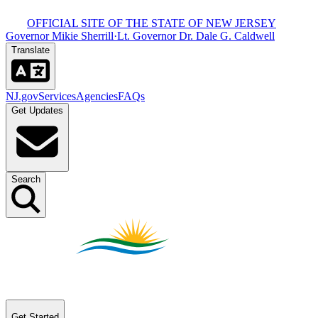
OFFICIAL SITE OF THE STATE OF NEW JERSEY​​​​‌ ‍ ​‍​‍‌‍ ‌ ​‍‌‍‍‌‌‍‌ ‌‍‍‌‌‍ ‍​‍​‍​ ‍‍​‍​‍‌ ​ ‌‍​‌‌‍ ‍‌‍‍‌‌ ‌​‌ ‍‌​‍ ‍‌‍‍‌‌‍ ​‍​‍​‍ ​​‍​‍‌‍‍​‌ ​‍‌‍‌‌‌‍‌‍​‍​‍​ ‍‍​‍​‍‌‍‍​‌ ‌​‌ ‌​‌ ​​​ ‍‍​‍ ​‍ ‌‍ ​‌‍ ‌‍​ ‌‍​‌‌‍ ​‌‍‍​‌‍ ‌ ​ ‌ ‌​​ ‍‍​ ​ ​ ​ ​ ​ ​ ​ ​‍ ‌‍‍‌‌‍ ‍‌ ‌​‌‍‌‌‌‍ ‍‌ ‌​​‍ ‌‍‌‌‌‍‌​‌‍‍‌‌ ‌​​‍ ‌‍ ‌‌‍ ‌‍‌​‌‍‌‌​ ‌‌ ​​‌ ​‍‌‍‌‌‌ ​ ‌‍‌‌‌‍ ‍‌ ‌​‌‍​‌‌ ‌​‌‍‍‌‌‍ ‌‍ ‍​ ‍ ‌‍‍‌‌‍‌​​ ‌‌‍ ‍‌‍‍‍‌​‌ ‌‍ ‌ ‌‍‌​ ​‌‍​‌‌ ‍‌‌‍ ‌ ‌‌‌ ‌​​ ‍ ‌ ‌​‌ ‍‌‌ ​​‌‍‌‌​ ‌‌‍ ‍‌‍‍‍‌‍ ​‌‍​‌‌ ‍‌‌‍ ‌ ‌‌‌ ‌​​ ‍ ‌ ​​‌‍​‌‌ ‌​‌‍‍​​ ‌‌‍‍​‌‍‌‌‌‍​‌‌‍‌​‌‍‌‌‌ ​‍​‍ ‍‌ ​ ‌‍‌‌‌‍​‌‌‍ ​​‍ ‍‌ ‌​‌‍‌‌‌ ‍​‌ ‌​​ ‌‍​‍‌‍​‌‌ ​ ‌‍‌‌‌‌‌‌‌ ​‍‌‍ ​​ ‌‌‍‍​‌ ‌​‌ ‌​‌ ​​​‍‌‌​ ​ ‌​​‌​‍‌‌​ ​‍‌​‌‍​‍‌‌​ ​‍‌​‌‍‌‍ ​‌‍ ‌‍​ ‌‍​‌‌‍ ​‌‍‍​‌‍ ‌ ​ ‌ ‌​​‍‌‌​ ​ ‌​​‌​ ​ ​ ​ ​ ​ ​ ​ ​‍‌‍‌‍‍‌‌‍‌​​ ‌‌‍ ‍‌‍‍‍‌​‌ ‌‍ ‌ ‌‍‌​ ​‌‍​‌‌ ‍‌‌‍ ‌ ‌‌‌ ‌​​‍‌‍‌ ‌​‌ ‍‌‌ ​​‌‍‌‌​ ‌‌‍ ‍‌‍‍‍‌‍ ​‌‍​‌‌ ‍‌‌‍ ‌ ‌‌‌ ‌​​‍‌‍‌ ​​‌‍​‌‌ ‌​‌‍‍​​ ‌‌‍‍​‌‍‌‌‌‍​‌‌‍‌​‌‍‌‌‌ ​‍​‍ ‍‌ ​ ‌‍‌‌‌‍​‌‌‍ ​​‍ ‍‌ ‌​‌‍‌‌‌ ‍​‌ ‌​​‍‌‍‌ ​​‌‍‌‌‌ ​‍‌ ​ ‌ ​​‌‍‌‌‌‍​ ‌ ‌​‌‍‍‌‌ ‌‍‌‍‌‌​ ‌‌ ​​‌ ‌‌‌‍​‍‌‍ ​‌‍‍‌‌ ​ ‌‍‍​‌‍‌‌‌‍‌​​‍​‍‌ ‌
Governor Mikie Sherrill​​​​‌ ‍ ​‍​‍‌‍ ‌ ​‍‌‍‍‌‌‍‌ ‌‍‍‌‌‍ ‍​‍​‍​ ‍‍​‍​‍‌ ​ ‌‍​‌‌‍ ‍‌‍‍‌‌ ‌​‌ ‍‌​‍ ‍‌‍‍‌‌‍ ​‍​‍​‍ ​​‍​‍‌‍‍​‌ ​‍‌‍‌‌‌‍‌‍​‍​‍​ ‍‍​‍​‍‌‍‍​‌ ‌​‌ ‌​‌ ​​​ ‍‍​‍ ​‍ ‌‍ ​‌‍ ‌‍​ ‌‍​‌‌‍ ​‌‍‍​‌‍ ‌ ​ ‌ ‌​​ ‍‍​ ​ ​ ​ ​ ​ ​ ​ ​‍ ‌‍‍‌‌‍ ‍‌ ‌​‌‍‌‌‌‍ ‍‌ ‌​​‍ ‌‍‌‌‌‍‌​‌‍‍‌‌ ‌​​‍ ‌‍ ‌‌‍ ‌‍‌​‌‍‌‌​ ‌‌ ​​‌ ​‍‌‍‌‌‌ ​ ‌‍‌‌‌‍ ‍‌ ‌​‌‍​‌‌ ‌​‌‍‍‌‌‍ ‌‍ ‍​ ‍ ‌‍‍‌‌‍‌​​ ‌‌‍ ‍‌‍‍‍‌​‌ ‌‍ ‌ ‌‍‌​ ​‌‍​‌‌ ‍‌‌‍ ‌ ‌‌‌ ‌​​ ‍ ‌ ‌​‌ ‍‌‌ ​​‌‍‌‌​ ‌‌‍ ‍‌‍‍‍‌‍ ​‌‍​‌‌ ‍‌‌‍ ‌ ‌‌‌ ‌​​ ‍ ‌ ​​‌‍​‌‌ ‌​‌‍‍​​ ‌‌‍‍​‌‍‌‌‌‍​‌‌‍‌​‌‍‌‌‌ ​‍​‍ ‍‌‍ ​‌‍‌‌‌‍​‌‌‍‌​‌‍‌‌‌ ​‍‌ ​ ​‍ ‍‌‍‌ ‌‍ ‌ ‌‍‌‍‌‌‌ ​‍‌‍ ‍‌‍ ‌ ​‍​ ‌‍​‍‌‍​‌‌ ​ ‌‍‌‌‌‌‌‌‌ ​‍‌‍ ​​ ‌‌‍‍​‌ ‌​‌ ‌​‌ ​​​‍‌‌​ ​ ‌​​‌​‍‌‌​ ​‍‌​‌‍​‍‌‌​ ​‍‌​‌‍‌‍ ​‌‍ ‌‍​ ‌‍​‌‌‍ ​‌‍‍​‌‍ ‌ ​ ‌ ‌​​‍‌‌​ ​ ‌​​‌​ ​ ​ ​ ​ ​ ​ ​ ​‍‌‍‌‍‍‌‌‍‌​​ ‌‌‍ ‍‌‍‍‍‌​‌ ‌‍ ‌ ‌‍‌​ ​‌‍​‌‌ ‍‌‌‍ ‌ ‌‌‌ ‌​​‍‌‍‌ ‌​‌ ‍‌‌ ​​‌‍‌‌​ ‌‌‍ ‍‌‍‍‍‌‍ ​‌‍​‌‌ ‍‌‌‍ ‌ ‌‌‌ ‌​​‍‌‍‌ ​​‌‍​‌‌ ‌​‌‍‍​​ ‌‌‍‍​‌‍‌‌‌‍​‌‌‍‌​‌‍‌‌‌ ​‍​‍ ‍‌‍ ​‌‍‌‌‌‍​‌‌‍‌​‌‍‌‌‌ ​‍‌ ​ ​‍ ‍‌‍‌ ‌‍ ‌ ‌‍‌‍‌‌‌ ​‍‌‍ ‍‌‍ ‌ ​‍​‍‌‍‌ ​​‌‍‌‌‌ ​‍‌ ​ ‌ ​​‌‍‌‌‌‍​ ‌ ‌​‌‍‍‌‌ ‌‍‌‍‌‌​ ‌‌ ​​‌ ‌‌‌‍​‍‌‍ ​‌‍‍‌‌ ​ ‌‍‍​‌‍‌‌‌‍‌​​‍​‍‌ ‌
·
Lt. Governor Dr. Dale G. Caldwell​​​​‌ ‍ ​‍​‍‌‍ ‌ ​‍‌‍‍‌‌‍‌ ‌‍‍‌‌‍ ‍​‍​‍​ ‍‍​‍​‍‌ ​ ‌‍​‌‌‍ ‍‌‍‍‌‌ ‌​‌ ‍‌​‍ ‍‌‍‍‌‌‍ ​‍​‍​‍ ​​‍​‍‌‍‍​‌ ​‍‌‍‌‌‌‍‌‍​‍​‍​ ‍‍​‍​‍‌‍‍​‌ ‌​‌ ‌​‌ ​​​ ‍‍​‍ ​‍ ‌‍ ​‌‍ ‌‍​ ‌‍​‌‌‍ ​‌‍‍​‌‍ ‌ ​ ‌ ‌​​ ‍‍​ ​ ​ ​ ​ ​ ​ ​ ​‍ ‌‍‍‌‌‍ ‍‌ ‌​‌‍‌‌‌‍ ‍‌ ‌​​‍ ‌‍‌‌‌‍‌​‌‍‍‌‌ ‌​​‍ ‌‍ ‌‌‍ ‌‍‌​‌‍‌‌​ ‌‌ ​​‌ ​‍‌‍‌‌‌ ​ ‌‍‌‌‌‍ ‍‌ ‌​‌‍​‌‌ ‌​‌‍‍‌‌‍ ‌‍ ‍​ ‍ ‌‍‍‌‌‍‌​​ ‌‌‍ ‍‌‍‍‍‌​‌ ‌‍ ‌ ‌‍‌​ ​‌‍​‌‌ ‍‌‌‍ ‌ ‌‌‌ ‌​​ ‍ ‌ ‌​‌ ‍‌‌ ​​‌‍‌‌​ ‌‌‍ ‍‌‍‍‍‌‍ ​‌‍​‌‌ ‍‌‌‍ ‌ ‌‌‌ ‌​​ ‍ ‌ ​​‌‍​‌‌ ‌​‌‍‍​​ ‌‌‍‍​‌‍‌‌‌‍​‌‌‍‌​‌‍‌‌‌ ​‍​‍ ‍‌‍ ​‌‍‌‌‌‍​‌‌‍‌​‌‍‌‌‌ ​‍‌ ​ ​‍ ‍‌‍ ​‌ ‌​‌​‌ ‌‍ ‌ ‌‍‌‍‌‌‌ ​‍‌‍ ‍‌‍ ‌ ​‍​ ‌‍​‍‌‍​‌‌ ​ ‌‍‌‌‌‌‌‌‌ ​‍‌‍ ​​ ‌‌‍‍​‌ ‌​‌ ‌​‌ ​​​‍‌‌​ ​ ‌​​‌​‍‌‌​ ​‍‌​‌‍​‍‌‌​ ​‍‌​‌‍‌‍ ​‌‍ ‌‍​ ‌‍​‌‌‍ ​‌‍‍​‌‍ ‌ ​ ‌ ‌​​‍‌‌​ ​ ‌​​‌​ ​ ​ ​ ​ ​ ​ ​ ​‍‌‍‌‍‍‌‌‍‌​​ ‌‌‍ ‍‌‍‍‍‌​‌ ‌‍ ‌ ‌‍‌​ ​‌‍​‌‌ ‍‌‌‍ ‌ ‌‌‌ ‌​​‍‌‍‌ ‌​‌ ‍‌‌ ​​‌‍‌‌​ ‌‌‍ ‍‌‍‍‍‌‍ ​‌‍​‌‌ ‍‌‌‍ ‌ ‌‌‌ ‌​​‍‌‍‌ ​​‌‍​‌‌ ‌​‌‍‍​​ ‌‌‍‍​‌‍‌‌‌‍​‌‌‍‌​‌‍‌‌‌ ​‍​‍ ‍‌‍ ​‌‍‌‌‌‍​‌‌‍‌​‌‍‌‌‌ ​‍‌ ​ ​‍ ‍‌‍ ​‌ ‌​‌​‌ ‌‍ ‌ ‌‍‌‍‌‌‌ ​‍‌‍ ‍‌‍ ‌ ​‍​‍‌‍‌ ​​‌‍‌‌‌ ​‍‌ ​ ‌ ​​‌‍‌‌‌‍​ ‌ ‌​‌‍‍‌‌ ‌‍‌‍‌‌​ ‌‌ ​​‌ ‌‌‌‍​‍‌‍ ​‌‍‍‌‌ ​ ‌‍‍​‌‍‌‌‌‍‌​​‍​‍‌ ‌
Translate​​​​‌ ‍ ​‍​‍‌‍ ‌ ​‍‌‍‍‌‌‍‌ ‌‍‍‌‌‍ ‍​‍​‍​ ‍‍​‍​‍‌ ​ ‌‍​‌‌‍ ‍‌‍‍‌‌ ‌​‌ ‍‌​‍ ‍‌‍‍‌‌‍ ​‍​‍​‍ ​​‍​‍‌‍‍​‌ ​‍‌‍‌‌‌‍‌‍​‍​‍​ ‍‍​‍​‍‌‍‍​‌ ‌​‌ ‌​‌ ​​​ ‍‍​‍ ​‍ ‌‍ ​‌‍ ‌‍​ ‌‍​‌‌‍ ​‌‍‍​‌‍ ‌ ​ ‌ ‌​​ ‍‍​ ​ ​ ​ ​ ​ ​ ​ ​‍ ‌‍‍‌‌‍ ‍‌ ‌​‌‍‌‌‌‍ ‍‌ ‌​​‍ ‌‍‌‌‌‍‌​‌‍‍‌‌ ‌​​‍ ‌‍ ‌‌‍ ‌‍‌​‌‍‌‌​ ‌‌ ​​‌ ​‍‌‍‌‌‌ ​ ‌‍‌‌‌‍ ‍‌ ‌​‌‍​‌‌ ‌​‌‍‍‌‌‍ ‌‍ ‍​ ‍ ‌‍‍‌‌‍‌​​ ‌‌‍ ‍‌‍‍‍‌​‌ ‌‍ ‌ ‌‍‌​ ​‌‍​‌‌ ‍‌‌‍ ‌ ‌‌‌ ‌​​ ‍ ‌ ‌​‌ ‍‌‌ ​​‌‍‌‌​ ‌‌‍ ‍‌‍‍‍‌‍ ​‌‍​‌‌ ‍‌‌‍ ‌ ‌‌‌ ‌​​ ‍ ‌ ​​‌‍​‌‌ ‌​‌‍‍​​ ‌‌‍‍​‌‍‌‌‌‍​‌‌‍‌​‌‍‌‌‌ ​‍​‍ ‍‌ ‌​‌ ​‍‌‍​‌‌‍ ‍‌ ​ ‌‍ ​‌‍​‌‌ ‌​‌‍‍‌‌‍ ‌‍ ‍‌ ​ ​‍ ‍‌‍​‍‌ ‌​‌‍ ‍​ ‌‍​‍‌‍​‌‌ ​ ‌‍‌‌‌‌‌‌‌ ​‍‌‍ ​​ ‌‌‍‍​‌ ‌​‌ ‌​‌ ​​​‍‌‌​ ​ ‌​​‌​‍‌‌​ ​‍‌​‌‍​‍‌‌​ ​‍‌​‌‍‌‍ ​‌‍ ‌‍​ ‌‍​‌‌‍ ​‌‍‍​‌‍ ‌ ​ ‌ ‌​​‍‌‌​ ​ ‌​​‌​ ​ ​ ​ ​ ​ ​ ​ ​‍‌‍‌‍‍‌‌‍‌​​ ‌‌‍ ‍‌‍‍‍‌​‌ ‌‍ ‌ ‌‍‌​ ​‌‍​‌‌ ‍‌‌‍ ‌ ‌‌‌ ‌​​‍‌‍‌ ‌​‌ ‍‌‌ ​​‌‍‌‌​ ‌‌‍ ‍‌‍‍‍‌‍ ​‌‍​‌‌ ‍‌‌‍ ‌ ‌‌‌ ‌​​‍‌‍‌ ​​‌‍​‌‌ ‌​‌‍‍​​ ‌‌‍‍​‌‍‌‌‌‍​‌‌‍‌​‌‍‌‌‌ ​‍​‍ ‍‌ ‌​‌ ​‍‌‍​‌‌‍ ‍‌ ​ ‌‍ ​‌‍​‌‌ ‌​‌‍‍‌‌‍ ‌‍ ‍‌ ​ ​‍ ‍‌‍​‍‌ ‌​‌‍ ‍​‍‌‍‌ ​​‌‍‌‌‌ ​‍‌ ​ ‌ ​​‌‍‌‌‌‍​ ‌ ‌​‌‍‍‌‌ ‌‍‌‍‌‌​ ‌‌ ​​‌ ‌‌‌‍​‍‌‍ ​‌‍‍‌‌ ​ ‌‍‍​‌‍‌‌‌‍‌​​‍​‍‌ ‌
NJ.gov​​​​‌ ‍ ​‍​‍‌‍ ‌ ​‍‌‍‍‌‌‍‌ ‌‍‍‌‌‍ ‍​‍​‍​ ‍‍​‍​‍‌ ​ ‌‍​‌‌‍ ‍‌‍‍‌‌ ‌​‌ ‍‌​‍ ‍‌‍‍‌‌‍ ​‍​‍​‍ ​​‍​‍‌‍‍​‌ ​‍‌‍‌‌‌‍‌‍​‍​‍​ ‍‍​‍​‍‌‍‍​‌ ‌​‌ ‌​‌ ​​​ ‍‍​‍ ​‍ ‌‍ ​‌‍ ‌‍​ ‌‍​‌‌‍ ​‌‍‍​‌‍ ‌ ​ ‌ ‌​​ ‍‍​ ​ ​ ​ ​ ​ ​ ​ ​‍ ‌‍‍‌‌‍ ‍‌ ‌​‌‍‌‌‌‍ ‍‌ ‌​​‍ ‌‍‌‌‌‍‌​‌‍‍‌‌ ‌​​‍ ‌‍ ‌‌‍ ‌‍‌​‌‍‌‌​ ‌‌ ​​‌ ​‍‌‍‌‌‌ ​ ‌‍‌‌‌‍ ‍‌ ‌​‌‍​‌‌ ‌​‌‍‍‌‌‍ ‌‍ ‍​ ‍ ‌‍‍‌‌‍‌​​ ‌‌‍ ‍‌‍‍‍‌​‌ ‌‍ ‌ ‌‍‌​ ​‌‍​‌‌ ‍‌‌‍ ‌ ‌‌‌ ‌​​ ‍ ‌ ‌​‌ ‍‌‌ ​​‌‍‌‌​ ‌‌‍ ‍‌‍‍‍‌‍ ​‌‍​‌‌ ‍‌‌‍ ‌ ‌‌‌ ‌​​ ‍ ‌ ​​‌‍​‌‌ ‌​‌‍‍​​ ‌‌‍‍​‌‍‌‌‌‍​‌‌‍‌​‌‍‌‌‌ ​‍​‍ ‍‌‍ ​‌‍‍‌‌‍ ‍‌‍‍ ‌ ​ ​‍‌‌​ ‌‌‌​​‍‌‌ ‌‍‍ ‌‍‌‌‌ ‍‌​‍‌‌​ ​ ‌​‌​​‍‌‌​ ​ ‌​‌​​‍‌‌​ ​‍​ ​‍​ ​‍‌‍‌‍‌‍​ ‌‍​ ​ ​ ‌‍​‍​ ‍​‌‍‌‌​ ​​​ ​ ‌‍​‍​ ​​​‍‌‌​ ​‍​ ​‍​‍‌‌​ ‌‌‌​‌​​‍ ‍‌ ‌​‌‍‌‌‌ ‍​‌ ‌​​ ‌‍​‍‌‍​‌‌ ​ ‌‍‌‌‌‌‌‌‌ ​‍‌‍ ​​ ‌‌‍‍​‌ ‌​‌ ‌​‌ ​​​‍‌‌​ ​ ‌​​‌​‍‌‌​ ​‍‌​‌‍​‍‌‌​ ​‍‌​‌‍‌‍ ​‌‍ ‌‍​ ‌‍​‌‌‍ ​‌‍‍​‌‍ ‌ ​ ‌ ‌​​‍‌‌​ ​ ‌​​‌​ ​ ​ ​ ​ ​ ​ ​ ​‍‌‍‌‍‍‌‌‍‌​​ ‌‌‍ ‍‌‍‍‍‌​‌ ‌‍ ‌ ‌‍‌​ ​‌‍​‌‌ ‍‌‌‍ ‌ ‌‌‌ ‌​​‍‌‍‌ ‌​‌ ‍‌‌ ​​‌‍‌‌​ ‌‌‍ ‍‌‍‍‍‌‍ ​‌‍​‌‌ ‍‌‌‍ ‌ ‌‌‌ ‌​​‍‌‍‌ ​​‌‍​‌‌ ‌​‌‍‍​​ ‌‌‍‍​‌‍‌‌‌‍​‌‌‍‌​‌‍‌‌‌ ​‍​‍ ‍‌‍ ​‌‍‍‌‌‍ ‍‌‍‍ ‌ ​ ​‍‌‌​ ‌‌‌​​‍‌‌ ‌‍‍ ‌‍‌‌‌ ‍‌​‍‌‌​ ​ ‌​‌​​‍‌‌​ ​ ‌​‌​​‍‌‌​ ​‍​ ​‍​ ​‍‌‍‌‍‌‍​ ‌‍​ ​ ​ ‌‍​‍​ ‍​‌‍‌‌​ ​​​ ​ ‌‍​‍​ ​​​‍‌‌​ ​‍​ ​‍​‍‌‌​ ‌‌‌​‌​​‍ ‍‌ ‌​‌‍‌‌‌ ‍​‌ ‌​​‍‌‍‌ ​​‌‍‌‌‌ ​‍‌ ​ ‌ ​​‌‍‌‌‌‍​ ‌ ‌​‌‍‍‌‌ ‌‍‌‍‌‌​ ‌‌ ​​‌ ‌‌‌‍​‍‌‍ ​‌‍‍‌‌ ​ ‌‍‍​‌‍‌‌‌‍‌​​‍​‍‌ ‌
Services​​​​‌ ‍ ​‍​‍‌‍ ‌ ​‍‌‍‍‌‌‍‌ ‌‍‍‌‌‍ ‍​‍​‍​ ‍‍​‍​‍‌ ​ ‌‍​‌‌‍ ‍‌‍‍‌‌ ‌​‌ ‍‌​‍ ‍‌‍‍‌‌‍ ​‍​‍​‍ ​​‍​‍‌‍‍​‌ ​‍‌‍‌‌‌‍‌‍​‍​‍​ ‍‍​‍​‍‌‍‍​‌ ‌​‌ ‌​‌ ​​​ ‍‍​‍ ​‍ ‌‍ ​‌‍ ‌‍​ ‌‍​‌‌‍ ​‌‍‍​‌‍ ‌ ​ ‌ ‌​​ ‍‍​ ​ ​ ​ ​ ​ ​ ​ ​‍ ‌‍‍‌‌‍ ‍‌ ‌​‌‍‌‌‌‍ ‍‌ ‌​​‍ ‌‍‌‌‌‍‌​‌‍‍‌‌ ‌​​‍ ‌‍ ‌‌‍ ‌‍‌​‌‍‌‌​ ‌‌ ​​‌ ​‍‌‍‌‌‌ ​ ‌‍‌‌‌‍ ‍‌ ‌​‌‍​‌‌ ‌​‌‍‍‌‌‍ ‌‍ ‍​ ‍ ‌‍‍‌‌‍‌​​ ‌‌‍ ‍‌‍‍‍‌​‌ ‌‍ ‌ ‌‍‌​ ​‌‍​‌‌ ‍‌‌‍ ‌ ‌‌‌ ‌​​ ‍ ‌ ‌​‌ ‍‌‌ ​​‌‍‌‌​ ‌‌‍ ‍‌‍‍‍‌‍ ​‌‍​‌‌ ‍‌‌‍ ‌ ‌‌‌ ‌​​ ‍ ‌ ​​‌‍​‌‌ ‌​‌‍‍​​ ‌‌‍‍​‌‍‌‌‌‍​‌‌‍‌​‌‍‌‌‌ ​‍​‍ ‍‌‍ ​‌‍‍‌‌‍ ‍‌‍‍ ‌ ​ ​‍‌‌​ ‌‌‌​​‍‌‌ ‌‍‍ ‌‍‌‌‌ ‍‌​‍‌‌​ ​ ‌​‌​​‍‌‌​ ​ ‌​‌​​‍‌‌​ ​‍​ ​‍​ ​‍​ ‍​​ ‌ ​ ‍‌​ ​‍‌‍​ ‌‍​ ‌‍‌‍​ ​ ​ ‌ ​ ‌​​ ‌​​‍‌‌​ ​‍​ ​‍​‍‌‌​ ‌‌‌​‌​​‍ ‍‌ ‌​‌‍‌‌‌ ‍​‌ ‌​​ ‌‍​‍‌‍​‌‌ ​ ‌‍‌‌‌‌‌‌‌ ​‍‌‍ ​​ ‌‌‍‍​‌ ‌​‌ ‌​‌ ​​​‍‌‌​ ​ ‌​​‌​‍‌‌​ ​‍‌​‌‍​‍‌‌​ ​‍‌​‌‍‌‍ ​‌‍ ‌‍​ ‌‍​‌‌‍ ​‌‍‍​‌‍ ‌ ​ ‌ ‌​​‍‌‌​ ​ ‌​​‌​ ​ ​ ​ ​ ​ ​ ​ ​‍‌‍‌‍‍‌‌‍‌​​ ‌‌‍ ‍‌‍‍‍‌​‌ ‌‍ ‌ ‌‍‌​ ​‌‍​‌‌ ‍‌‌‍ ‌ ‌‌‌ ‌​​‍‌‍‌ ‌​‌ ‍‌‌ ​​‌‍‌‌​ ‌‌‍ ‍‌‍‍‍‌‍ ​‌‍​‌‌ ‍‌‌‍ ‌ ‌‌‌ ‌​​‍‌‍‌ ​​‌‍​‌‌ ‌​‌‍‍​​ ‌‌‍‍​‌‍‌‌‌‍​‌‌‍‌​‌‍‌‌‌ ​‍​‍ ‍‌‍ ​‌‍‍‌‌‍ ‍‌‍‍ ‌ ​ ​‍‌‌​ ‌‌‌​​‍‌‌ ‌‍‍ ‌‍‌‌‌ ‍‌​‍‌‌​ ​ ‌​‌​​‍‌‌​ ​ ‌​‌​​‍‌‌​ ​‍​ ​‍​ ​‍​ ‍​​ ‌ ​ ‍‌​ ​‍‌‍​ ‌‍​ ‌‍‌‍​ ​ ​ ‌ ​ ‌​​ ‌​​‍‌‌​ ​‍​ ​‍​‍‌‌​ ‌‌‌​‌​​‍ ‍‌ ‌​‌‍‌‌‌ ‍​‌ ‌​​‍‌‍‌ ​​‌‍‌‌‌ ​‍‌ ​ ‌ ​​‌‍‌‌‌‍​ ‌ ‌​‌‍‍‌‌ ‌‍‌‍‌‌​ ‌‌ ​​‌ ‌‌‌‍​‍‌‍ ​‌‍‍‌‌ ​ ‌‍‍​‌‍‌‌‌‍‌​​‍​‍‌ ‌
Agencies​​​​‌ ‍ ​‍​‍‌‍ ‌ ​‍‌‍‍‌‌‍‌ ‌‍‍‌‌‍ ‍​‍​‍​ ‍‍​‍​‍‌ ​ ‌‍​‌‌‍ ‍‌‍‍‌‌ ‌​‌ ‍‌​‍ ‍‌‍‍‌‌‍ ​‍​‍​‍ ​​‍​‍‌‍‍​‌ ​‍‌‍‌‌‌‍‌‍​‍​‍​ ‍‍​‍​‍‌‍‍​‌ ‌​‌ ‌​‌ ​​​ ‍‍​‍ ​‍ ‌‍ ​‌‍ ‌‍​ ‌‍​‌‌‍ ​‌‍‍​‌‍ ‌ ​ ‌ ‌​​ ‍‍​ ​ ​ ​ ​ ​ ​ ​ ​‍ ‌‍‍‌‌‍ ‍‌ ‌​‌‍‌‌‌‍ ‍‌ ‌​​‍ ‌‍‌‌‌‍‌​‌‍‍‌‌ ‌​​‍ ‌‍ ‌‌‍ ‌‍‌​‌‍‌‌​ ‌‌ ​​‌ ​‍‌‍‌‌‌ ​ ‌‍‌‌‌‍ ‍‌ ‌​‌‍​‌‌ ‌​‌‍‍‌‌‍ ‌‍ ‍​ ‍ ‌‍‍‌‌‍‌​​ ‌‌‍ ‍‌‍‍‍‌​‌ ‌‍ ‌ ‌‍‌​ ​‌‍​‌‌ ‍‌‌‍ ‌ ‌‌‌ ‌​​ ‍ ‌ ‌​‌ ‍‌‌ ​​‌‍‌‌​ ‌‌‍ ‍‌‍‍‍‌‍ ​‌‍​‌‌ ‍‌‌‍ ‌ ‌‌‌ ‌​​ ‍ ‌ ​​‌‍​‌‌ ‌​‌‍‍​​ ‌‌‍‍​‌‍‌‌‌‍​‌‌‍‌​‌‍‌‌‌ ​‍​‍ ‍‌‍ ​‌‍‍‌‌‍ ‍‌‍‍ ‌ ​ ​‍‌‌​ ‌‌‌​​‍‌‌ ‌‍‍ ‌‍‌‌‌ ‍‌​‍‌‌​ ​ ‌​‌​​‍‌‌​ ​ ‌​‌​​‍‌‌​ ​‍​ ​‍​ ‌ ‌‍‌​​ ​‌‌‍‌‍​ ​ ​ ​​‌‍​ ‌‍​‍​ ‌ ‌‍‌​​ ‍​​ ​ ​‍‌‌​ ​‍​ ​‍​‍‌‌​ ‌‌‌​‌​​‍ ‍‌ ‌​‌‍‌‌‌ ‍​‌ ‌​​ ‌‍​‍‌‍​‌‌ ​ ‌‍‌‌‌‌‌‌‌ ​‍‌‍ ​​ ‌‌‍‍​‌ ‌​‌ ‌​‌ ​​​‍‌‌​ ​ ‌​​‌​‍‌‌​ ​‍‌​‌‍​‍‌‌​ ​‍‌​‌‍‌‍ ​‌‍ ‌‍​ ‌‍​‌‌‍ ​‌‍‍​‌‍ ‌ ​ ‌ ‌​​‍‌‌​ ​ ‌​​‌​ ​ ​ ​ ​ ​ ​ ​ ​‍‌‍‌‍‍‌‌‍‌​​ ‌‌‍ ‍‌‍‍‍‌​‌ ‌‍ ‌ ‌‍‌​ ​‌‍​‌‌ ‍‌‌‍ ‌ ‌‌‌ ‌​​‍‌‍‌ ‌​‌ ‍‌‌ ​​‌‍‌‌​ ‌‌‍ ‍‌‍‍‍‌‍ ​‌‍​‌‌ ‍‌‌‍ ‌ ‌‌‌ ‌​​‍‌‍‌ ​​‌‍​‌‌ ‌​‌‍‍​​ ‌‌‍‍​‌‍‌‌‌‍​‌‌‍‌​‌‍‌‌‌ ​‍​‍ ‍‌‍ ​‌‍‍‌‌‍ ‍‌‍‍ ‌ ​ ​‍‌‌​ ‌‌‌​​‍‌‌ ‌‍‍ ‌‍‌‌‌ ‍‌​‍‌‌​ ​ ‌​‌​​‍‌‌​ ​ ‌​‌​​‍‌‌​ ​‍​ ​‍​ ‌ ‌‍‌​​ ​‌‌‍‌‍​ ​ ​ ​​‌‍​ ‌‍​‍​ ‌ ‌‍‌​​ ‍​​ ​ ​‍‌‌​ ​‍​ ​‍​‍‌‌​ ‌‌‌​‌​​‍ ‍‌ ‌​‌‍‌‌‌ ‍​‌ ‌​​‍‌‍‌ ​​‌‍‌‌‌ ​‍‌ ​ ‌ ​​‌‍‌‌‌‍​ ‌ ‌​‌‍‍‌‌ ‌‍‌‍‌‌​ ‌‌ ​​‌ ‌‌‌‍​‍‌‍ ​‌‍‍‌‌ ​ ‌‍‍​‌‍‌‌‌‍‌​​‍​‍‌ ‌
FAQs​​​​‌ ‍ ​‍​‍‌‍ ‌ ​‍‌‍‍‌‌‍‌ ‌‍‍‌‌‍ ‍​‍​‍​ ‍‍​‍​‍‌ ​ ‌‍​‌‌‍ ‍‌‍‍‌‌ ‌​‌ ‍‌​‍ ‍‌‍‍‌‌‍ ​‍​‍​‍ ​​‍​‍‌‍‍​‌ ​‍‌‍‌‌‌‍‌‍​‍​‍​ ‍‍​‍​‍‌‍‍​‌ ‌​‌ ‌​‌ ​​​ ‍‍​‍ ​‍ ‌‍ ​‌‍ ‌‍​ ‌‍​‌‌‍ ​‌‍‍​‌‍ ‌ ​ ‌ ‌​​ ‍‍​ ​ ​ ​ ​ ​ ​ ​ ​‍ ‌‍‍‌‌‍ ‍‌ ‌​‌‍‌‌‌‍ ‍‌ ‌​​‍ ‌‍‌‌‌‍‌​‌‍‍‌‌ ‌​​‍ ‌‍ ‌‌‍ ‌‍‌​‌‍‌‌​ ‌‌ ​​‌ ​‍‌‍‌‌‌ ​ ‌‍‌‌‌‍ ‍‌ ‌​‌‍​‌‌ ‌​‌‍‍‌‌‍ ‌‍ ‍​ ‍ ‌‍‍‌‌‍‌​​ ‌‌‍ ‍‌‍‍‍‌​‌ ‌‍ ‌ ‌‍‌​ ​‌‍​‌‌ ‍‌‌‍ ‌ ‌‌‌ ‌​​ ‍ ‌ ‌​‌ ‍‌‌ ​​‌‍‌‌​ ‌‌‍ ‍‌‍‍‍‌‍ ​‌‍​‌‌ ‍‌‌‍ ‌ ‌‌‌ ‌​​ ‍ ‌ ​​‌‍​‌‌ ‌​‌‍‍​​ ‌‌‍‍​‌‍‌‌‌‍​‌‌‍‌​‌‍‌‌‌ ​‍​‍ ‍‌‍ ​‌‍‍‌‌‍ ‍‌‍‍ ‌ ​ ​‍‌‌​ ‌‌‌​​‍‌‌ ‌‍‍ ‌‍‌‌‌ ‍‌​‍‌‌​ ​ ‌​‌​​‍‌‌​ ​ ‌​‌​​‍‌‌​ ​‍​ ​‍‌‍​ ​ ‌‍​ ‍​‌‍​ ‌‍​‍​ ​‌​ ​​​ ‌‌‌‍​ ​ ‌‌​ ​‌‌‍​‍​‍‌‌​ ​‍​ ​‍​‍‌‌​ ‌‌‌​‌​​‍ ‍‌ ‌​‌‍‌‌‌ ‍​‌ ‌​​ ‌‍​‍‌‍​‌‌ ​ ‌‍‌‌‌‌‌‌‌ ​‍‌‍ ​​ ‌‌‍‍​‌ ‌​‌ ‌​‌ ​​​‍‌‌​ ​ ‌​​‌​‍‌‌​ ​‍‌​‌‍​‍‌‌​ ​‍‌​‌‍‌‍ ​‌‍ ‌‍​ ‌‍​‌‌‍ ​‌‍‍​‌‍ ‌ ​ ‌ ‌​​‍‌‌​ ​ ‌​​‌​ ​ ​ ​ ​ ​ ​ ​ ​‍‌‍‌‍‍‌‌‍‌​​ ‌‌‍ ‍‌‍‍‍‌​‌ ‌‍ ‌ ‌‍‌​ ​‌‍​‌‌ ‍‌‌‍ ‌ ‌‌‌ ‌​​‍‌‍‌ ‌​‌ ‍‌‌ ​​‌‍‌‌​ ‌‌‍ ‍‌‍‍‍‌‍ ​‌‍​‌‌ ‍‌‌‍ ‌ ‌‌‌ ‌​​‍‌‍‌ ​​‌‍​‌‌ ‌​‌‍‍​​ ‌‌‍‍​‌‍‌‌‌‍​‌‌‍‌​‌‍‌‌‌ ​‍​‍ ‍‌‍ ​‌‍‍‌‌‍ ‍‌‍‍ ‌ ​ ​‍‌‌​ ‌‌‌​​‍‌‌ ‌‍‍ ‌‍‌‌‌ ‍‌​‍‌‌​ ​ ‌​‌​​‍‌‌​ ​ ‌​‌​​‍‌‌​ ​‍​ ​‍‌‍​ ​ ‌‍​ ‍​‌‍​ ‌‍​‍​ ​‌​ ​​​ ‌‌‌‍​ ​ ‌‌​ ​‌‌‍​‍​‍‌‌​ ​‍​ ​‍​‍‌‌​ ‌‌‌​‌​​‍ ‍‌ ‌​‌‍‌‌‌ ‍​‌ ‌​​‍‌‍‌ ​​‌‍‌‌‌ ​‍‌ ​ ‌ ​​‌‍‌‌‌‍​ ‌ ‌​‌‍‍‌‌ ‌‍‌‍‌‌​ ‌‌ ​​‌ ‌‌‌‍​‍‌‍ ​‌‍‍‌‌ ​ ‌‍‍​‌‍‌‌‌‍‌​​‍​‍‌ ‌
Get Updates​​​​‌ ‍ ​‍​‍‌‍ ‌ ​‍‌‍‍‌‌‍‌ ‌‍‍‌‌‍ ‍​‍​‍​ ‍‍​‍​‍‌ ​ ‌‍​‌‌‍ ‍‌‍‍‌‌ ‌​‌ ‍‌​‍ ‍‌‍‍‌‌‍ ​‍​‍​‍ ​​‍​‍‌‍‍​‌ ​‍‌‍‌‌‌‍‌‍​‍​‍​ ‍‍​‍​‍‌‍‍​‌ ‌​‌ ‌​‌ ​​​ ‍‍​‍ ​‍ ‌‍ ​‌‍ ‌‍​ ‌‍​‌‌‍ ​‌‍‍​‌‍ ‌ ​ ‌ ‌​​ ‍‍​ ​ ​ ​ ​ ​ ​ ​ ​‍ ‌‍‍‌‌‍ ‍‌ ‌​‌‍‌‌‌‍ ‍‌ ‌​​‍ ‌‍‌‌‌‍‌​‌‍‍‌‌ ‌​​‍ ‌‍ ‌‌‍ ‌‍‌​‌‍‌‌​ ‌‌ ​​‌ ​‍‌‍‌‌‌ ​ ‌‍‌‌‌‍ ‍‌ ‌​‌‍​‌‌ ‌​‌‍‍‌‌‍ ‌‍ ‍​ ‍ ‌‍‍‌‌‍‌​​ ‌‌‍ ‍‌‍‍‍‌​‌ ‌‍ ‌ ‌‍‌​ ​‌‍​‌‌ ‍‌‌‍ ‌ ‌‌‌ ‌​​ ‍ ‌ ‌​‌ ‍‌‌ ​​‌‍‌‌​ ‌‌‍ ‍‌‍‍‍‌‍ ​‌‍​‌‌ ‍‌‌‍ ‌ ‌‌‌ ‌​​ ‍ ‌ ​​‌‍​‌‌ ‌​‌‍‍​​ ‌‌‍‍​‌‍‌‌‌‍​‌‌‍‌​‌‍‌‌‌ ​‍​‍ ‍‌‍ ‍‌‍‌‌‌ ‌ ‌ ​ ‌‍ ​‌‍‌‌‌ ‌​‌ ‌​‌‍‌‌‌ ​‍​‍ ‍‌‍​‍‌ ‌​‌‍ ‍​ ‌‍​‍‌‍​‌‌ ​ ‌‍‌‌‌‌‌‌‌ ​‍‌‍ ​​ ‌‌‍‍​‌ ‌​‌ ‌​‌ ​​​‍‌‌​ ​ ‌​​‌​‍‌‌​ ​‍‌​‌‍​‍‌‌​ ​‍‌​‌‍‌‍ ​‌‍ ‌‍​ ‌‍​‌‌‍ ​‌‍‍​‌‍ ‌ ​ ‌ ‌​​‍‌‌​ ​ ‌​​‌​ ​ ​ ​ ​ ​ ​ ​ ​‍‌‍‌‍‍‌‌‍‌​​ ‌‌‍ ‍‌‍‍‍‌​‌ ‌‍ ‌ ‌‍‌​ ​‌‍​‌‌ ‍‌‌‍ ‌ ‌‌‌ ‌​​‍‌‍‌ ‌​‌ ‍‌‌ ​​‌‍‌‌​ ‌‌‍ ‍‌‍‍‍‌‍ ​‌‍​‌‌ ‍‌‌‍ ‌ ‌‌‌ ‌​​‍‌‍‌ ​​‌‍​‌‌ ‌​‌‍‍​​ ‌‌‍‍​‌‍‌‌‌‍​‌‌‍‌​‌‍‌‌‌ ​‍​‍ ‍‌‍ ‍‌‍‌‌‌ ‌ ‌ ​ ‌‍ ​‌‍‌‌‌ ‌​‌ ‌​‌‍‌‌‌ ​‍​‍ ‍‌‍​‍‌ ‌​‌‍ ‍​‍‌‍‌ ​​‌‍‌‌‌ ​‍‌ ​ ‌ ​​‌‍‌‌‌‍​ ‌ ‌​‌‍‍‌‌ ‌‍‌‍‌‌​ ‌‌ ​​‌ ‌‌‌‍​‍‌‍ ​‌‍‍‌‌ ​ ‌‍‍​‌‍‌‌‌‍‌​​‍​‍‌ ‌
Search​​​​‌ ‍ ​‍​‍‌‍ ‌ ​‍‌‍‍‌‌‍‌ ‌‍‍‌‌‍ ‍​‍​‍​ ‍‍​‍​‍‌ ​ ‌‍​‌‌‍ ‍‌‍‍‌‌ ‌​‌ ‍‌​‍ ‍‌‍‍‌‌‍ ​‍​‍​‍ ​​‍​‍‌‍‍​‌ ​‍‌‍‌‌‌‍‌‍​‍​‍​ ‍‍​‍​‍‌‍‍​‌ ‌​‌ ‌​‌ ​​​ ‍‍​‍ ​‍ ‌‍ ​‌‍ ‌‍​ ‌‍​‌‌‍ ​‌‍‍​‌‍ ‌ ​ ‌ ‌​​ ‍‍​ ​ ​ ​ ​ ​ ​ ​ ​‍ ‌‍‍‌‌‍ ‍‌ ‌​‌‍‌‌‌‍ ‍‌ ‌​​‍ ‌‍‌‌‌‍‌​‌‍‍‌‌ ‌​​‍ ‌‍ ‌‌‍ ‌‍‌​‌‍‌‌​ ‌‌ ​​‌ ​‍‌‍‌‌‌ ​ ‌‍‌‌‌‍ ‍‌ ‌​‌‍​‌‌ ‌​‌‍‍‌‌‍ ‌‍ ‍​ ‍ ‌‍‍‌‌‍‌​​ ‌‌‍ ‍‌‍‍‍‌​‌ ‌‍ ‌ ‌‍‌​ ​‌‍​‌‌ ‍‌‌‍ ‌ ‌‌‌ ‌​​ ‍ ‌ ‌​‌ ‍‌‌ ​​‌‍‌‌​ ‌‌‍ ‍‌‍‍‍‌‍ ​‌‍​‌‌ ‍‌‌‍ ‌ ‌‌‌ ‌​​ ‍ ‌ ​​‌‍​‌‌ ‌​‌‍‍​​ ‌‌‍‍​‌‍‌‌‌‍​‌‌‍‌​‌‍‌‌‌ ​‍​‍ ‍‌ ​ ‌‍‌‌‌‍​‌‌ ​‍‌‍​ ‌‍‍​​‍ ‍‌‍​‍‌ ‌​‌‍ ‍​ ‌‍​‍‌‍​‌‌ ​ ‌‍‌‌‌‌‌‌‌ ​‍‌‍ ​​ ‌‌‍‍​‌ ‌​‌ ‌​‌ ​​​‍‌‌​ ​ ‌​​‌​‍‌‌​ ​‍‌​‌‍​‍‌‌​ ​‍‌​‌‍‌‍ ​‌‍ ‌‍​ ‌‍​‌‌‍ ​‌‍‍​‌‍ ‌ ​ ‌ ‌​​‍‌‌​ ​ ‌​​‌​ ​ ​ ​ ​ ​ ​ ​ ​‍‌‍‌‍‍‌‌‍‌​​ ‌‌‍ ‍‌‍‍‍‌​‌ ‌‍ ‌ ‌‍‌​ ​‌‍​‌‌ ‍‌‌‍ ‌ ‌‌‌ ‌​​‍‌‍‌ ‌​‌ ‍‌‌ ​​‌‍‌‌​ ‌‌‍ ‍‌‍‍‍‌‍ ​‌‍​‌‌ ‍‌‌‍ ‌ ‌‌‌ ‌​​‍‌‍‌ ​​‌‍​‌‌ ‌​‌‍‍​​ ‌‌‍‍​‌‍‌‌‌‍​‌‌‍‌​‌‍‌‌‌ ​‍​‍ ‍‌ ​ ‌‍‌‌‌‍​‌‌ ​‍‌‍​ ‌‍‍​​‍ ‍‌‍​‍‌ ‌​‌‍ ‍​‍‌‍‌ ​​‌‍‌‌‌ ​‍‌ ​ ‌ ​​‌‍‌‌‌‍​ ‌ ‌​‌‍‍‌‌ ‌‍‌‍‌‌​ ‌‌ ​​‌ ‌‌‌‍​‍‌‍ ​‌‍‍‌‌ ​ ‌‍‍​‌‍‌‌‌‍‌​​‍​‍‌ ‌
Get Started​​​​‌ ‍ ​‍​‍‌‍ ‌ ​‍‌‍‍‌‌‍‌ ‌‍‍‌‌‍ ‍​‍​‍​ ‍‍​‍​‍‌ ​ ‌‍​‌‌‍ ‍‌‍‍‌‌ ‌​‌ ‍‌​‍ ‍‌‍‍‌‌‍ ​‍​‍​‍ ​​‍​‍‌‍‍​‌ ​‍‌‍‌‌‌‍‌‍​‍​‍​ ‍‍​‍​‍‌‍‍​‌ ‌​‌ ‌​‌ ​​​ ‍‍​‍ ​‍ ‌‍ ​‌‍ ‌‍​ ‌‍​‌‌‍ ​‌‍‍​‌‍ ‌ ​ ‌ ‌​​ ‍‍​ ​ ​ ​ ​ ​ ​ ​ ​‍ ‌‍‍‌‌‍ ‍‌ ‌​‌‍‌‌‌‍ ‍‌ ‌​​‍ ‌‍‌‌‌‍‌​‌‍‍‌‌ ‌​​‍ ‌‍ ‌‌‍ ‌‍‌​‌‍‌‌​ ‌‌ ​​‌ ​‍‌‍‌‌‌ ​ ‌‍‌‌‌‍ ‍‌ ‌​‌‍​‌‌ ‌​‌‍‍‌‌‍ ‌‍ ‍​ ‍ ‌‍‍‌‌‍‌​​ ‌‌ ​ ‌‍‍‌‌ ‌​‌‍‌‌‌​‍​‌‍‌‌‌‍​‌‌‍‌​‌‍‌‌‌ ​‍​ ‍ ‌ ‌​‌ ‍‌‌ ​​‌‍‌‌​ ‌‌‍‍​‌‍‌‌‌‍​‌‌‍‌​‌‍‌‌‌ ​‍​ ‍ ‌ ​​‌‍​‌‌ ‌​‌‍‍​​ ‌‌‍‌ ‌‍‌‌‌ ‌​‌‌​ ‌ ‌​‌‍​‌‌ ​‍‌ ‌​‌‍‌‌‌‍‌​‌​ ‌‌‍‌‌‌‍ ‍‌ ‌‌​‍ ‍‌‍​‍‌ ‌​‌‍ ‍‌‌‌​‌‍‌‌‌ ‍​‌ ‌​​ ‌‍​‍‌‍​‌‌ ​ ‌‍‌‌‌‌‌‌‌ ​‍‌‍ ​​ ‌‌‍‍​‌ ‌​‌ ‌​‌ ​​​‍‌‌​ ​ ‌​​‌​‍‌‌​ ​‍‌​‌‍​‍‌‌​ ​‍‌​‌‍‌‍ ​‌‍ ‌‍​ ‌‍​‌‌‍ ​‌‍‍​‌‍ ‌ ​ ‌ ‌​​‍‌‌​ ​ ‌​​‌​ ​ ​ ​ ​ ​ ​ ​ ​‍‌‍‌‍‍‌‌‍‌​​ ‌‌ ​ ‌‍‍‌‌ ‌​‌‍‌‌‌​‍​‌‍‌‌‌‍​‌‌‍‌​‌‍‌‌‌ ​‍​‍‌‍‌ ‌​‌ ‍‌‌ ​​‌‍‌‌​ ‌‌‍‍​‌‍‌‌‌‍​‌‌‍‌​‌‍‌‌‌ ​‍​‍‌‍‌ ​​‌‍​‌‌ ‌​‌‍‍​​ ‌‌‍‌ ‌‍‌‌‌ ‌​‌‌​ ‌ ‌​‌‍​‌‌ ​‍‌ ‌​‌‍‌‌‌‍‌​‌​ ‌‌‍‌‌‌‍ ‍‌ ‌‌​‍ ‍‌‍​‍‌ ‌​‌‍ ‍‌‌‌​‌‍‌‌‌ ‍​‌ ‌​​‍‌‍‌ ​​‌‍‌‌‌ ​‍‌ ​ ‌ ​​‌‍‌‌‌‍​ ‌ ‌​‌‍‍‌‌ ‌‍‌‍‌‌​ ‌‌ ​​‌ ‌‌‌‍​‍‌‍ ​‌‍‍‌‌ ​ ‌‍‍​‌‍‌‌‌‍‌​​‍​‍‌ ‌