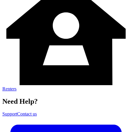
Renters​​​​‌ ‍ ​‍​‍‌‍ ‌ ​‍‌‍‍‌‌‍‌ ‌‍‍‌‌‍ ‍​‍​‍​ ‍‍​‍​‍‌ ​ ‌‍​‌‌‍ ‍‌‍‍‌‌ ‌​‌ ‍‌​‍ ‍‌‍‍‌‌‍ ​‍​‍​‍ ​​‍​‍‌‍‍​‌ ​‍‌‍‌‌‌‍‌‍​‍​‍​ ‍‍​‍​‍‌‍‍​‌ ‌​‌ ‌​‌ ​​​ ‍‍​‍ ​‍ ‌‍ ​‌‍ ‌‍​ ‌‍​‌‌‍ ​‌‍‍​‌‍ ‌ ​ ‌ ‌​​ ‍‍​ ​ ​ ​ ​ ​ ​ ​ ​‍ ‌‍‍‌‌‍ ‍‌ ‌​‌‍‌‌‌‍ ‍‌ ‌​​‍ ‌‍‌‌‌‍‌​‌‍‍‌‌ ‌​​‍ ‌‍ ‌‌‍ ‌‍‌​‌‍‌‌​ ‌‌ ​​‌ ​‍‌‍‌‌‌ ​ ‌‍‌‌‌‍ ‍‌ ‌​‌‍​‌‌ ‌​‌‍‍‌‌‍ ‌‍ ‍​ ‍ ‌‍‍‌‌‍‌​​ ‌​ ​ ​ ‍‌‌‍​‍‌‍‌​​ ​‍​ ​​‌‍​‍​ ‌‌​‍ ‌‌‍‌‍​ ​‍​ ‌​‌‍​‌​‍ ‌​ ‌​​ ​​​ ‌​‌‍​‌​‍ ‌‌‍​‍‌‍‌‌​ ​‌‌‍‌‍​‍ ‌‌‍​ ​ ​​‌‍​‍‌‍​‌​ ‌​‌‍‌‌‌‍​ ‌‍​ ‌‍‌‌‌‍​‍​ ‌‍​ ​‍​ ‍ ‌ ‌​‌ ‍‌‌ ​​‌‍‌‌​ ‌‌‍​‌‌ ‌‌‌‍‌​‌‍‍‌‌‍‌‌‌‍ ‍‌‍​ ‌‍‌‌​ ‍ ‌ ​​‌‍​‌‌ ‌​‌‍‍​​ ‌‌ ‌​‌‍‍‌‌ ‌​‌‍ ​‌‍‌‌​ ‌‍​‍‌‍​‌‌ ​ ‌‍‌‌‌‌‌‌‌ ​‍‌‍ ​​ ‌‌‍‍​‌ ‌​‌ ‌​‌ ​​​‍‌‌​ ​ ‌​​‌​‍‌‌​ ​‍‌​‌‍​‍‌‌​ ​‍‌​‌‍‌‍ ​‌‍ ‌‍​ ‌‍​‌‌‍ ​‌‍‍​‌‍ ‌ ​ ‌ ‌​​‍‌‌​ ​ ‌​​‌​ ​ ​ ​ ​ ​ ​ ​ ​‍‌‍‌‍‍‌‌‍‌​​ ‌​ ​ ​ ‍‌‌‍​‍‌‍‌​​ ​‍​ ​​‌‍​‍​ ‌‌​‍ ‌‌‍‌‍​ ​‍​ ‌​‌‍​‌​‍ ‌​ ‌​​ ​​​ ‌​‌‍​‌​‍ ‌‌‍​‍‌‍‌‌​ ​‌‌‍‌‍​‍ ‌‌‍​ ​ ​​‌‍​‍‌‍​‌​ ‌​‌‍‌‌‌‍​ ‌‍​ ‌‍‌‌‌‍​‍​ ‌‍​ ​‍​‍‌‍‌ ‌​‌ ‍‌‌ ​​‌‍‌‌​ ‌‌‍​‌‌ ‌‌‌‍‌​‌‍‍‌‌‍‌‌‌‍ ‍‌‍​ ‌‍‌‌​‍‌‍‌ ​​‌‍​‌‌ ‌​‌‍‍​​ ‌‌ ‌​‌‍‍‌‌ ‌​‌‍ ​‌‍‌‌​‍‌‍‌ ​​‌‍‌‌‌ ​‍‌ ​ ‌ ​​‌‍‌‌‌‍​ ‌ ‌​‌‍‍‌‌ ‌‍‌‍‌‌​ ‌‌ ​​‌ ‌‌‌‍​‍‌‍ ​‌‍‍‌‌ ​ ‌‍‍​‌‍‌‌‌‍‌​​‍​‍‌ ‌
Need Help?​​​​‌ ‍ ​‍​‍‌‍ ‌ ​‍‌‍‍‌‌‍‌ ‌‍‍‌‌‍ ‍​‍​‍​ ‍‍​‍​‍‌ ​ ‌‍​‌‌‍ ‍‌‍‍‌‌ ‌​‌ ‍‌​‍ ‍‌‍‍‌‌‍ ​‍​‍​‍ ​​‍​‍‌‍‍​‌ ​‍‌‍‌‌‌‍‌‍​‍​‍​ ‍‍​‍​‍‌‍‍​‌ ‌​‌ ‌​‌ ​​​ ‍‍​‍ ​‍ ‌‍ ​‌‍ ‌‍​ ‌‍​‌‌‍ ​‌‍‍​‌‍ ‌ ​ ‌ ‌​​ ‍‍​ ​ ​ ​ ​ ​ ​ ​ ​‍ ‌‍‍‌‌‍ ‍‌ ‌​‌‍‌‌‌‍ ‍‌ ‌​​‍ ‌‍‌‌‌‍‌​‌‍‍‌‌ ‌​​‍ ‌‍ ‌‌‍ ‌‍‌​‌‍‌‌​ ‌‌ ​​‌ ​‍‌‍‌‌‌ ​ ‌‍‌‌‌‍ ‍‌ ‌​‌‍​‌‌ ‌​‌‍‍‌‌‍ ‌‍ ‍​ ‍ ‌‍‍‌‌‍‌​​ ‌‌ ​ ‌‍‍‌‌ ‌​‌‍‌‌‌​‌‍‌‍ ‌‍ ‌ ‌​‌‍‌‌‌ ​‍​ ‍ ‌ ‌​‌ ‍‌‌ ​​‌‍‌‌​ ‌‌‍‌‍‌‍ ‌‍ ‌ ‌​‌‍‌‌‌ ​‍​ ‍ ‌ ​​‌‍​‌‌ ‌​‌‍‍​​ ‌‌‍ ‌‌‍‌‌‌‍ ‍‌ ‌‌‌ ​ ​‍‌‌​ ‌‌‌​​‍‌‌ ‌‍‍ ‌‍‌‌‌ ‍‌​‍‌‌​ ​ ‌​‌​​‍‌‌​ ​ ‌​‌​​‍‌‌​ ​‍​ ​‍‌‍‌‌‌‍‌‍​ ​‌​ ‌ ​ ​‌‌‍​ ‌‍‌‌‌‍​‌​ ‍‌‌‍‌​​ ​‍‌‍​ ​‍‌‌​ ​‍​ ​‍​‍‌‌​ ‌‌‌​‌​​‍ ‍‌‍‍​‌‍‌‌‌‍​‌‌‍‌​‌‍‍‌‌‍ ‍‌‍‌ ​ ‌‍​‍‌‍​‌‌ ​ ‌‍‌‌‌‌‌‌‌ ​‍‌‍ ​​ ‌‌‍‍​‌ ‌​‌ ‌​‌ ​​​‍‌‌​ ​ ‌​​‌​‍‌‌​ ​‍‌​‌‍​‍‌‌​ ​‍‌​‌‍‌‍ ​‌‍ ‌‍​ ‌‍​‌‌‍ ​‌‍‍​‌‍ ‌ ​ ‌ ‌​​‍‌‌​ ​ ‌​​‌​ ​ ​ ​ ​ ​ ​ ​ ​‍‌‍‌‍‍‌‌‍‌​​ ‌‌ ​ ‌‍‍‌‌ ‌​‌‍‌‌‌​‌‍‌‍ ‌‍ ‌ ‌​‌‍‌‌‌ ​‍​‍‌‍‌ ‌​‌ ‍‌‌ ​​‌‍‌‌​ ‌‌‍‌‍‌‍ ‌‍ ‌ ‌​‌‍‌‌‌ ​‍​‍‌‍‌ ​​‌‍​‌‌ ‌​‌‍‍​​ ‌‌‍ ‌‌‍‌‌‌‍ ‍‌ ‌‌‌ ​ ​‍‌‌​ ‌‌‌​​‍‌‌ ‌‍‍ ‌‍‌‌‌ ‍‌​‍‌‌​ ​ ‌​‌​​‍‌‌​ ​ ‌​‌​​‍‌‌​ ​‍​ ​‍‌‍‌‌‌‍‌‍​ ​‌​ ‌ ​ ​‌‌‍​ ‌‍‌‌‌‍​‌​ ‍‌‌‍‌​​ ​‍‌‍​ ​‍‌‌​ ​‍​ ​‍​‍‌‌​ ‌‌‌​‌​​‍ ‍‌‍‍​‌‍‌‌‌‍​‌‌‍‌​‌‍‍‌‌‍ ‍‌‍‌ ​‍‌‍‌ ​​‌‍‌‌‌ ​‍‌ ​ ‌ ​​‌‍‌‌‌‍​ ‌ ‌​‌‍‍‌‌ ‌‍‌‍‌‌​ ‌‌ ​​‌ ‌‌‌‍​‍‌‍ ​‌‍‍‌‌ ​ ‌‍‍​‌‍‌‌‌‍‌​​‍​‍‌ ‌
Support​​​​‌ ‍ ​‍​‍‌‍ ‌ ​‍‌‍‍‌‌‍‌ ‌‍‍‌‌‍ ‍​‍​‍​ ‍‍​‍​‍‌ ​ ‌‍​‌‌‍ ‍‌‍‍‌‌ ‌​‌ ‍‌​‍ ‍‌‍‍‌‌‍ ​‍​‍​‍ ​​‍​‍‌‍‍​‌ ​‍‌‍‌‌‌‍‌‍​‍​‍​ ‍‍​‍​‍‌‍‍​‌ ‌​‌ ‌​‌ ​​​ ‍‍​‍ ​‍ ‌‍ ​‌‍ ‌‍​ ‌‍​‌‌‍ ​‌‍‍​‌‍ ‌ ​ ‌ ‌​​ ‍‍​ ​ ​ ​ ​ ​ ​ ​ ​‍ ‌‍‍‌‌‍ ‍‌ ‌​‌‍‌‌‌‍ ‍‌ ‌​​‍ ‌‍‌‌‌‍‌​‌‍‍‌‌ ‌​​‍ ‌‍ ‌‌‍ ‌‍‌​‌‍‌‌​ ‌‌ ​​‌ ​‍‌‍‌‌‌ ​ ‌‍‌‌‌‍ ‍‌ ‌​‌‍​‌‌ ‌​‌‍‍‌‌‍ ‌‍ ‍​ ‍ ‌‍‍‌‌‍‌​​ ‌‌ ​ ‌‍‍‌‌ ‌​‌‍‌‌‌​‌‍‌‍ ‌‍ ‌ ‌​‌‍‌‌‌ ​‍​ ‍ ‌ ‌​‌ ‍‌‌ ​​‌‍‌‌​ ‌‌‍‌‍‌‍ ‌‍ ‌ ‌​‌‍‌‌‌ ​‍​ ‍ ‌ ​​‌‍​‌‌ ‌​‌‍‍​​ ‌‌‍ ‌‌‍‌‌‌‍ ‍‌ ‌‌‌ ​ ​‍‌‌​ ‌‌‌​​‍‌‌ ‌‍‍ ‌‍‌‌‌ ‍‌​‍‌‌​ ​ ‌​‌​​‍‌‌​ ​ ‌​‌​​‍‌‌​ ​‍​ ​‍‌‍‌‌‌‍‌‍​ ​‌​ ‌ ​ ​‌‌‍​ ‌‍‌‌‌‍​‌​ ‍‌‌‍‌​​ ​‍‌‍​ ​‍‌‌​ ​‍​ ​‍​‍‌‌​ ‌‌‌​‌​​‍ ‍‌‍‍‌‌ ‌​‌‍‌‌‌‍ ‌‌ ​ ​‍‌‌​ ‌‌‌​​‍‌‌ ‌‍‍ ‌‍‌‌‌ ‍‌​‍‌‌​ ​ ‌​‌​​‍‌‌​ ​ ‌​‌​​‍‌‌​ ​‍​ ​‍‌‍​‌​ ‌‌​ ‍‌‌‍‌‍‌‍‌‌‌‍‌​‌‍​ ​ ​‍‌‍​‌‌‍‌​‌‍​‌‌‍​‍​‍‌‌​ ​‍​ ​‍​‍‌‌​ ‌‌‌​‌​​‍ ‍‌ ‌​‌‍‌‌‌ ‍​‌ ‌​​ ‌‍​‍‌‍​‌‌ ​ ‌‍‌‌‌‌‌‌‌ ​‍‌‍ ​​ ‌‌‍‍​‌ ‌​‌ ‌​‌ ​​​‍‌‌​ ​ ‌​​‌​‍‌‌​ ​‍‌​‌‍​‍‌‌​ ​‍‌​‌‍‌‍ ​‌‍ ‌‍​ ‌‍​‌‌‍ ​‌‍‍​‌‍ ‌ ​ ‌ ‌​​‍‌‌​ ​ ‌​​‌​ ​ ​ ​ ​ ​ ​ ​ ​‍‌‍‌‍‍‌‌‍‌​​ ‌‌ ​ ‌‍‍‌‌ ‌​‌‍‌‌‌​‌‍‌‍ ‌‍ ‌ ‌​‌‍‌‌‌ ​‍​‍‌‍‌ ‌​‌ ‍‌‌ ​​‌‍‌‌​ ‌‌‍‌‍‌‍ ‌‍ ‌ ‌​‌‍‌‌‌ ​‍​‍‌‍‌ ​​‌‍​‌‌ ‌​‌‍‍​​ ‌‌‍ ‌‌‍‌‌‌‍ ‍‌ ‌‌‌ ​ ​‍‌‌​ ‌‌‌​​‍‌‌ ‌‍‍ ‌‍‌‌‌ ‍‌​‍‌‌​ ​ ‌​‌​​‍‌‌​ ​ ‌​‌​​‍‌‌​ ​‍​ ​‍‌‍‌‌‌‍‌‍​ ​‌​ ‌ ​ ​‌‌‍​ ‌‍‌‌‌‍​‌​ ‍‌‌‍‌​​ ​‍‌‍​ ​‍‌‌​ ​‍​ ​‍​‍‌‌​ ‌‌‌​‌​​‍ ‍‌‍‍‌‌ ‌​‌‍‌‌‌‍ ‌‌ ​ ​‍‌‌​ ‌‌‌​​‍‌‌ ‌‍‍ ‌‍‌‌‌ ‍‌​‍‌‌​ ​ ‌​‌​​‍‌‌​ ​ ‌​‌​​‍‌‌​ ​‍​ ​‍‌‍​‌​ ‌‌​ ‍‌‌‍‌‍‌‍‌‌‌‍‌​‌‍​ ​ ​‍‌‍​‌‌‍‌​‌‍​‌‌‍​‍​‍‌‌​ ​‍​ ​‍​‍‌‌​ ‌‌‌​‌​​‍ ‍‌ ‌​‌‍‌‌‌ ‍​‌ ‌​​‍‌‍‌ ​​‌‍‌‌‌ ​‍‌ ​ ‌ ​​‌‍‌‌‌‍​ ‌ ‌​‌‍‍‌‌ ‌‍‌‍‌‌​ ‌‌ ​​‌ ‌‌‌‍​‍‌‍ ​‌‍‍‌‌ ​ ‌‍‍​‌‍‌‌‌‍‌​​‍​‍‌ ‌
Contact us​​​​‌ ‍ ​‍​‍‌‍ ‌ ​‍‌‍‍‌‌‍‌ ‌‍‍‌‌‍ ‍​‍​‍​ ‍‍​‍​‍‌ ​ ‌‍​‌‌‍ ‍‌‍‍‌‌ ‌​‌ ‍‌​‍ ‍‌‍‍‌‌‍ ​‍​‍​‍ ​​‍​‍‌‍‍​‌ ​‍‌‍‌‌‌‍‌‍​‍​‍​ ‍‍​‍​‍‌‍‍​‌ ‌​‌ ‌​‌ ​​​ ‍‍​‍ ​‍ ‌‍ ​‌‍ ‌‍​ ‌‍​‌‌‍ ​‌‍‍​‌‍ ‌ ​ ‌ ‌​​ ‍‍​ ​ ​ ​ ​ ​ ​ ​ ​‍ ‌‍‍‌‌‍ ‍‌ ‌​‌‍‌‌‌‍ ‍‌ ‌​​‍ ‌‍‌‌‌‍‌​‌‍‍‌‌ ‌​​‍ ‌‍ ‌‌‍ ‌‍‌​‌‍‌‌​ ‌‌ ​​‌ ​‍‌‍‌‌‌ ​ ‌‍‌‌‌‍ ‍‌ ‌​‌‍​‌‌ ‌​‌‍‍‌‌‍ ‌‍ ‍​ ‍ ‌‍‍‌‌‍‌​​ ‌‌ ​ ‌‍‍‌‌ ‌​‌‍‌‌‌​‌‍‌‍ ‌‍ ‌ ‌​‌‍‌‌‌ ​‍​ ‍ ‌ ‌​‌ ‍‌‌ ​​‌‍‌‌​ ‌‌‍‌‍‌‍ ‌‍ ‌ ‌​‌‍‌‌‌ ​‍​ ‍ ‌ ​​‌‍​‌‌ ‌​‌‍‍​​ ‌‌‍ ‌‌‍‌‌‌‍ ‍‌ ‌‌‌ ​ ​‍‌‌​ ‌‌‌​​‍‌‌ ‌‍‍ ‌‍‌‌‌ ‍‌​‍‌‌​ ​ ‌​‌​​‍‌‌​ ​ ‌​‌​​‍‌‌​ ​‍​ ​‍‌‍‌‌‌‍‌‍​ ​‌​ ‌ ​ ​‌‌‍​ ‌‍‌‌‌‍​‌​ ‍‌‌‍‌​​ ​‍‌‍​ ​‍‌‌​ ​‍​ ​‍​‍‌‌​ ‌‌‌​‌​​‍ ‍‌‍‍‌‌ ‌​‌‍‌‌‌‍ ‌‌ ​ ​‍‌‌​ ‌‌‌​​‍‌‌ ‌‍‍ ‌‍‌‌‌ ‍‌​‍‌‌​ ​ ‌​‌​​‍‌‌​ ​ ‌​‌​​‍‌‌​ ​‍​ ​‍​ ‍​‌‍​ ​ ‍​‌‍​‌‌‍‌​‌‍​‍​ ‌‌​ ​ ​ ​ ​ ‌‌​ ‌ ​ ‍​​‍‌‌​ ​‍​ ​‍​‍‌‌​ ‌‌‌​‌​​‍ ‍‌ ‌​‌‍‌‌‌ ‍​‌ ‌​​ ‌‍​‍‌‍​‌‌ ​ ‌‍‌‌‌‌‌‌‌ ​‍‌‍ ​​ ‌‌‍‍​‌ ‌​‌ ‌​‌ ​​​‍‌‌​ ​ ‌​​‌​‍‌‌​ ​‍‌​‌‍​‍‌‌​ ​‍‌​‌‍‌‍ ​‌‍ ‌‍​ ‌‍​‌‌‍ ​‌‍‍​‌‍ ‌ ​ ‌ ‌​​‍‌‌​ ​ ‌​​‌​ ​ ​ ​ ​ ​ ​ ​ ​‍‌‍‌‍‍‌‌‍‌​​ ‌‌ ​ ‌‍‍‌‌ ‌​‌‍‌‌‌​‌‍‌‍ ‌‍ ‌ ‌​‌‍‌‌‌ ​‍​‍‌‍‌ ‌​‌ ‍‌‌ ​​‌‍‌‌​ ‌‌‍‌‍‌‍ ‌‍ ‌ ‌​‌‍‌‌‌ ​‍​‍‌‍‌ ​​‌‍​‌‌ ‌​‌‍‍​​ ‌‌‍ ‌‌‍‌‌‌‍ ‍‌ ‌‌‌ ​ ​‍‌‌​ ‌‌‌​​‍‌‌ ‌‍‍ ‌‍‌‌‌ ‍‌​‍‌‌​ ​ ‌​‌​​‍‌‌​ ​ ‌​‌​​‍‌‌​ ​‍​ ​‍‌‍‌‌‌‍‌‍​ ​‌​ ‌ ​ ​‌‌‍​ ‌‍‌‌‌‍​‌​ ‍‌‌‍‌​​ ​‍‌‍​ ​‍‌‌​ ​‍​ ​‍​‍‌‌​ ‌‌‌​‌​​‍ ‍‌‍‍‌‌ ‌​‌‍‌‌‌‍ ‌‌ ​ ​‍‌‌​ ‌‌‌​​‍‌‌ ‌‍‍ ‌‍‌‌‌ ‍‌​‍‌‌​ ​ ‌​‌​​‍‌‌​ ​ ‌​‌​​‍‌‌​ ​‍​ ​‍​ ‍​‌‍​ ​ ‍​‌‍​‌‌‍‌​‌‍​‍​ ‌‌​ ​ ​ ​ ​ ‌‌​ ‌ ​ ‍​​‍‌‌​ ​‍​ ​‍​‍‌‌​ ‌‌‌​‌​​‍ ‍‌ ‌​‌‍‌‌‌ ‍​‌ ‌​​‍‌‍‌ ​​‌‍‌‌‌ ​‍‌ ​ ‌ ​​‌‍‌‌‌‍​ ‌ ‌​‌‍‍‌‌ ‌‍‌‍‌‌​ ‌‌ ​​‌ ‌‌‌‍​‍‌‍ ​‌‍‍‌‌ ​ ‌‍‍​‌‍‌‌‌‍‌​​‍​‍‌ ‌