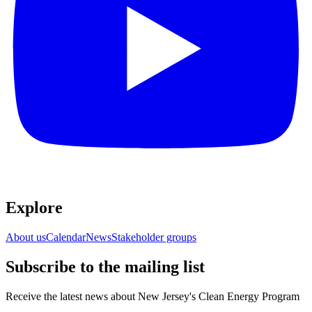
Explore​​​​‌ ‍ ​‍​‍‌‍ ‌ ​‍‌‍‍‌‌‍‌ ‌‍‍‌‌‍ ‍​‍​‍​ ‍‍​‍​‍‌ ​ ‌‍​‌‌‍ ‍‌‍‍‌‌ ‌​‌ ‍‌​‍ ‍‌‍‍‌‌‍ ​‍​‍​‍ ​​‍​‍‌‍‍​‌ ​‍‌‍‌‌‌‍‌‍​‍​‍​ ‍‍​‍​‍‌‍‍​‌ ‌​‌ ‌​‌ ​​​ ‍‍​‍ ​‍ ‌‍ ​‌‍ ‌‍​ ‌‍​‌‌‍ ​‌‍‍​‌‍ ‌ ​ ‌ ‌​​ ‍‍​ ​ ​ ​ ​ ​ ​ ​ ​‍ ‌‍‍‌‌‍ ‍‌ ‌​‌‍‌‌‌‍ ‍‌ ‌​​‍ ‌‍‌‌‌‍‌​‌‍‍‌‌ ‌​​‍ ‌‍ ‌‌‍ ‌‍‌​‌‍‌‌​ ‌‌ ​​‌ ​‍‌‍‌‌‌ ​ ‌‍‌‌‌‍ ‍‌ ‌​‌‍​‌‌ ‌​‌‍‍‌‌‍ ‌‍ ‍​ ‍ ‌‍‍‌‌‍‌​​ ‌‌ ​ ‌‍‍‌‌ ‌​‌‍‌‌‌​‌‍‌‍ ‌‍ ‌ ‌​‌‍‌‌‌ ​‍​ ‍ ‌ ‌​‌ ‍‌‌ ​​‌‍‌‌​ ‌‌‍‌‍‌‍ ‌‍ ‌ ‌​‌‍‌‌‌ ​‍​ ‍ ‌ ​​‌‍​‌‌ ‌​‌‍‍​​ ‌‌‍ ‌‌‍‌‌‌‍ ‍‌ ‌‌‌ ​ ​‍‌‌​ ‌‌‌​​‍‌‌ ‌‍‍ ‌‍‌‌‌ ‍‌​‍‌‌​ ​ ‌​‌​​‍‌‌​ ​ ‌​‌​​‍‌‌​ ​‍​ ​‍‌‍​‌​ ‍‌‌‍‌‍​ ​​‌‍‌​​ ​​​ ‌​​ ​​​ ​ ​ ​‌​ ‌‍​ ‌ ​‍‌‌​ ​‍​ ​‍​‍‌‌​ ‌‌‌​‌​​‍ ‍‌‍‍​‌‍‌‌‌‍​‌‌‍‌​‌‍‍‌‌‍ ‍‌‍‌ ​ ‌‍​‍‌‍​‌‌ ​ ‌‍‌‌‌‌‌‌‌ ​‍‌‍ ​​ ‌‌‍‍​‌ ‌​‌ ‌​‌ ​​​‍‌‌​ ​ ‌​​‌​‍‌‌​ ​‍‌​‌‍​‍‌‌​ ​‍‌​‌‍‌‍ ​‌‍ ‌‍​ ‌‍​‌‌‍ ​‌‍‍​‌‍ ‌ ​ ‌ ‌​​‍‌‌​ ​ ‌​​‌​ ​ ​ ​ ​ ​ ​ ​ ​‍‌‍‌‍‍‌‌‍‌​​ ‌‌ ​ ‌‍‍‌‌ ‌​‌‍‌‌‌​‌‍‌‍ ‌‍ ‌ ‌​‌‍‌‌‌ ​‍​‍‌‍‌ ‌​‌ ‍‌‌ ​​‌‍‌‌​ ‌‌‍‌‍‌‍ ‌‍ ‌ ‌​‌‍‌‌‌ ​‍​‍‌‍‌ ​​‌‍​‌‌ ‌​‌‍‍​​ ‌‌‍ ‌‌‍‌‌‌‍ ‍‌ ‌‌‌ ​ ​‍‌‌​ ‌‌‌​​‍‌‌ ‌‍‍ ‌‍‌‌‌ ‍‌​‍‌‌​ ​ ‌​‌​​‍‌‌​ ​ ‌​‌​​‍‌‌​ ​‍​ ​‍‌‍​‌​ ‍‌‌‍‌‍​ ​​‌‍‌​​ ​​​ ‌​​ ​​​ ​ ​ ​‌​ ‌‍​ ‌ ​‍‌‌​ ​‍​ ​‍​‍‌‌​ ‌‌‌​‌​​‍ ‍‌‍‍​‌‍‌‌‌‍​‌‌‍‌​‌‍‍‌‌‍ ‍‌‍‌ ​‍‌‍‌ ​​‌‍‌‌‌ ​‍‌ ​ ‌ ​​‌‍‌‌‌‍​ ‌ ‌​‌‍‍‌‌ ‌‍‌‍‌‌​ ‌‌ ​​‌ ‌‌‌‍​‍‌‍ ​‌‍‍‌‌ ​ ‌‍‍​‌‍‌‌‌‍‌​​‍​‍‌ ‌
About us​​​​‌ ‍ ​‍​‍‌‍ ‌ ​‍‌‍‍‌‌‍‌ ‌‍‍‌‌‍ ‍​‍​‍​ ‍‍​‍​‍‌ ​ ‌‍​‌‌‍ ‍‌‍‍‌‌ ‌​‌ ‍‌​‍ ‍‌‍‍‌‌‍ ​‍​‍​‍ ​​‍​‍‌‍‍​‌ ​‍‌‍‌‌‌‍‌‍​‍​‍​ ‍‍​‍​‍‌‍‍​‌ ‌​‌ ‌​‌ ​​​ ‍‍​‍ ​‍ ‌‍ ​‌‍ ‌‍​ ‌‍​‌‌‍ ​‌‍‍​‌‍ ‌ ​ ‌ ‌​​ ‍‍​ ​ ​ ​ ​ ​ ​ ​ ​‍ ‌‍‍‌‌‍ ‍‌ ‌​‌‍‌‌‌‍ ‍‌ ‌​​‍ ‌‍‌‌‌‍‌​‌‍‍‌‌ ‌​​‍ ‌‍ ‌‌‍ ‌‍‌​‌‍‌‌​ ‌‌ ​​‌ ​‍‌‍‌‌‌ ​ ‌‍‌‌‌‍ ‍‌ ‌​‌‍​‌‌ ‌​‌‍‍‌‌‍ ‌‍ ‍​ ‍ ‌‍‍‌‌‍‌​​ ‌‌ ​ ‌‍‍‌‌ ‌​‌‍‌‌‌​‌‍‌‍ ‌‍ ‌ ‌​‌‍‌‌‌ ​‍​ ‍ ‌ ‌​‌ ‍‌‌ ​​‌‍‌‌​ ‌‌‍‌‍‌‍ ‌‍ ‌ ‌​‌‍‌‌‌ ​‍​ ‍ ‌ ​​‌‍​‌‌ ‌​‌‍‍​​ ‌‌‍ ‌‌‍‌‌‌‍ ‍‌ ‌‌‌ ​ ​‍‌‌​ ‌‌‌​​‍‌‌ ‌‍‍ ‌‍‌‌‌ ‍‌​‍‌‌​ ​ ‌​‌​​‍‌‌​ ​ ‌​‌​​‍‌‌​ ​‍​ ​‍‌‍​‌​ ‍‌‌‍‌‍​ ​​‌‍‌​​ ​​​ ‌​​ ​​​ ​ ​ ​‌​ ‌‍​ ‌ ​‍‌‌​ ​‍​ ​‍​‍‌‌​ ‌‌‌​‌​​‍ ‍‌‍‍‌‌ ‌​‌‍‌‌‌‍ ‌‌ ​ ​‍‌‌​ ‌‌‌​​‍‌‌ ‌‍‍ ‌‍‌‌‌ ‍‌​‍‌‌​ ​ ‌​‌​​‍‌‌​ ​ ‌​‌​​‍‌‌​ ​‍​ ​‍​ ​​‌‍‌‌‌‍‌​​ ‌ ​ ​‍​ ​‍​ ​​‌‍‌‍​ ‌‍​ ‌​‌‍‌‍‌‍​‍​‍‌‌​ ​‍​ ​‍​‍‌‌​ ‌‌‌​‌​​‍ ‍‌ ‌​‌‍‌‌‌ ‍​‌ ‌​​ ‌‍​‍‌‍​‌‌ ​ ‌‍‌‌‌‌‌‌‌ ​‍‌‍ ​​ ‌‌‍‍​‌ ‌​‌ ‌​‌ ​​​‍‌‌​ ​ ‌​​‌​‍‌‌​ ​‍‌​‌‍​‍‌‌​ ​‍‌​‌‍‌‍ ​‌‍ ‌‍​ ‌‍​‌‌‍ ​‌‍‍​‌‍ ‌ ​ ‌ ‌​​‍‌‌​ ​ ‌​​‌​ ​ ​ ​ ​ ​ ​ ​ ​‍‌‍‌‍‍‌‌‍‌​​ ‌‌ ​ ‌‍‍‌‌ ‌​‌‍‌‌‌​‌‍‌‍ ‌‍ ‌ ‌​‌‍‌‌‌ ​‍​‍‌‍‌ ‌​‌ ‍‌‌ ​​‌‍‌‌​ ‌‌‍‌‍‌‍ ‌‍ ‌ ‌​‌‍‌‌‌ ​‍​‍‌‍‌ ​​‌‍​‌‌ ‌​‌‍‍​​ ‌‌‍ ‌‌‍‌‌‌‍ ‍‌ ‌‌‌ ​ ​‍‌‌​ ‌‌‌​​‍‌‌ ‌‍‍ ‌‍‌‌‌ ‍‌​‍‌‌​ ​ ‌​‌​​‍‌‌​ ​ ‌​‌​​‍‌‌​ ​‍​ ​‍‌‍​‌​ ‍‌‌‍‌‍​ ​​‌‍‌​​ ​​​ ‌​​ ​​​ ​ ​ ​‌​ ‌‍​ ‌ ​‍‌‌​ ​‍​ ​‍​‍‌‌​ ‌‌‌​‌​​‍ ‍‌‍‍‌‌ ‌​‌‍‌‌‌‍ ‌‌ ​ ​‍‌‌​ ‌‌‌​​‍‌‌ ‌‍‍ ‌‍‌‌‌ ‍‌​‍‌‌​ ​ ‌​‌​​‍‌‌​ ​ ‌​‌​​‍‌‌​ ​‍​ ​‍​ ​​‌‍‌‌‌‍‌​​ ‌ ​ ​‍​ ​‍​ ​​‌‍‌‍​ ‌‍​ ‌​‌‍‌‍‌‍​‍​‍‌‌​ ​‍​ ​‍​‍‌‌​ ‌‌‌​‌​​‍ ‍‌ ‌​‌‍‌‌‌ ‍​‌ ‌​​‍‌‍‌ ​​‌‍‌‌‌ ​‍‌ ​ ‌ ​​‌‍‌‌‌‍​ ‌ ‌​‌‍‍‌‌ ‌‍‌‍‌‌​ ‌‌ ​​‌ ‌‌‌‍​‍‌‍ ​‌‍‍‌‌ ​ ‌‍‍​‌‍‌‌‌‍‌​​‍​‍‌ ‌
Calendar​​​​‌ ‍ ​‍​‍‌‍ ‌ ​‍‌‍‍‌‌‍‌ ‌‍‍‌‌‍ ‍​‍​‍​ ‍‍​‍​‍‌ ​ ‌‍​‌‌‍ ‍‌‍‍‌‌ ‌​‌ ‍‌​‍ ‍‌‍‍‌‌‍ ​‍​‍​‍ ​​‍​‍‌‍‍​‌ ​‍‌‍‌‌‌‍‌‍​‍​‍​ ‍‍​‍​‍‌‍‍​‌ ‌​‌ ‌​‌ ​​​ ‍‍​‍ ​‍ ‌‍ ​‌‍ ‌‍​ ‌‍​‌‌‍ ​‌‍‍​‌‍ ‌ ​ ‌ ‌​​ ‍‍​ ​ ​ ​ ​ ​ ​ ​ ​‍ ‌‍‍‌‌‍ ‍‌ ‌​‌‍‌‌‌‍ ‍‌ ‌​​‍ ‌‍‌‌‌‍‌​‌‍‍‌‌ ‌​​‍ ‌‍ ‌‌‍ ‌‍‌​‌‍‌‌​ ‌‌ ​​‌ ​‍‌‍‌‌‌ ​ ‌‍‌‌‌‍ ‍‌ ‌​‌‍​‌‌ ‌​‌‍‍‌‌‍ ‌‍ ‍​ ‍ ‌‍‍‌‌‍‌​​ ‌‌ ​ ‌‍‍‌‌ ‌​‌‍‌‌‌​‌‍‌‍ ‌‍ ‌ ‌​‌‍‌‌‌ ​‍​ ‍ ‌ ‌​‌ ‍‌‌ ​​‌‍‌‌​ ‌‌‍‌‍‌‍ ‌‍ ‌ ‌​‌‍‌‌‌ ​‍​ ‍ ‌ ​​‌‍​‌‌ ‌​‌‍‍​​ ‌‌‍ ‌‌‍‌‌‌‍ ‍‌ ‌‌‌ ​ ​‍‌‌​ ‌‌‌​​‍‌‌ ‌‍‍ ‌‍‌‌‌ ‍‌​‍‌‌​ ​ ‌​‌​​‍‌‌​ ​ ‌​‌​​‍‌‌​ ​‍​ ​‍‌‍​‌​ ‍‌‌‍‌‍​ ​​‌‍‌​​ ​​​ ‌​​ ​​​ ​ ​ ​‌​ ‌‍​ ‌ ​‍‌‌​ ​‍​ ​‍​‍‌‌​ ‌‌‌​‌​​‍ ‍‌‍‍‌‌ ‌​‌‍‌‌‌‍ ‌‌ ​ ​‍‌‌​ ‌‌‌​​‍‌‌ ‌‍‍ ‌‍‌‌‌ ‍‌​‍‌‌​ ​ ‌​‌​​‍‌‌​ ​ ‌​‌​​‍‌‌​ ​‍​ ​‍‌‍‌‍​ ‍​​ ‌​​ ​‍‌‍‌​‌‍‌‌​ ‌ ‌‍‌​‌‍‌‍‌‍‌​​ ‌ ​ ​‍​‍‌‌​ ​‍​ ​‍​‍‌‌​ ‌‌‌​‌​​‍ ‍‌ ‌​‌‍‌‌‌ ‍​‌ ‌​​ ‌‍​‍‌‍​‌‌ ​ ‌‍‌‌‌‌‌‌‌ ​‍‌‍ ​​ ‌‌‍‍​‌ ‌​‌ ‌​‌ ​​​‍‌‌​ ​ ‌​​‌​‍‌‌​ ​‍‌​‌‍​‍‌‌​ ​‍‌​‌‍‌‍ ​‌‍ ‌‍​ ‌‍​‌‌‍ ​‌‍‍​‌‍ ‌ ​ ‌ ‌​​‍‌‌​ ​ ‌​​‌​ ​ ​ ​ ​ ​ ​ ​ ​‍‌‍‌‍‍‌‌‍‌​​ ‌‌ ​ ‌‍‍‌‌ ‌​‌‍‌‌‌​‌‍‌‍ ‌‍ ‌ ‌​‌‍‌‌‌ ​‍​‍‌‍‌ ‌​‌ ‍‌‌ ​​‌‍‌‌​ ‌‌‍‌‍‌‍ ‌‍ ‌ ‌​‌‍‌‌‌ ​‍​‍‌‍‌ ​​‌‍​‌‌ ‌​‌‍‍​​ ‌‌‍ ‌‌‍‌‌‌‍ ‍‌ ‌‌‌ ​ ​‍‌‌​ ‌‌‌​​‍‌‌ ‌‍‍ ‌‍‌‌‌ ‍‌​‍‌‌​ ​ ‌​‌​​‍‌‌​ ​ ‌​‌​​‍‌‌​ ​‍​ ​‍‌‍​‌​ ‍‌‌‍‌‍​ ​​‌‍‌​​ ​​​ ‌​​ ​​​ ​ ​ ​‌​ ‌‍​ ‌ ​‍‌‌​ ​‍​ ​‍​‍‌‌​ ‌‌‌​‌​​‍ ‍‌‍‍‌‌ ‌​‌‍‌‌‌‍ ‌‌ ​ ​‍‌‌​ ‌‌‌​​‍‌‌ ‌‍‍ ‌‍‌‌‌ ‍‌​‍‌‌​ ​ ‌​‌​​‍‌‌​ ​ ‌​‌​​‍‌‌​ ​‍​ ​‍‌‍‌‍​ ‍​​ ‌​​ ​‍‌‍‌​‌‍‌‌​ ‌ ‌‍‌​‌‍‌‍‌‍‌​​ ‌ ​ ​‍​‍‌‌​ ​‍​ ​‍​‍‌‌​ ‌‌‌​‌​​‍ ‍‌ ‌​‌‍‌‌‌ ‍​‌ ‌​​‍‌‍‌ ​​‌‍‌‌‌ ​‍‌ ​ ‌ ​​‌‍‌‌‌‍​ ‌ ‌​‌‍‍‌‌ ‌‍‌‍‌‌​ ‌‌ ​​‌ ‌‌‌‍​‍‌‍ ​‌‍‍‌‌ ​ ‌‍‍​‌‍‌‌‌‍‌​​‍​‍‌ ‌
News​​​​‌ ‍ ​‍​‍‌‍ ‌ ​‍‌‍‍‌‌‍‌ ‌‍‍‌‌‍ ‍​‍​‍​ ‍‍​‍​‍‌ ​ ‌‍​‌‌‍ ‍‌‍‍‌‌ ‌​‌ ‍‌​‍ ‍‌‍‍‌‌‍ ​‍​‍​‍ ​​‍​‍‌‍‍​‌ ​‍‌‍‌‌‌‍‌‍​‍​‍​ ‍‍​‍​‍‌‍‍​‌ ‌​‌ ‌​‌ ​​​ ‍‍​‍ ​‍ ‌‍ ​‌‍ ‌‍​ ‌‍​‌‌‍ ​‌‍‍​‌‍ ‌ ​ ‌ ‌​​ ‍‍​ ​ ​ ​ ​ ​ ​ ​ ​‍ ‌‍‍‌‌‍ ‍‌ ‌​‌‍‌‌‌‍ ‍‌ ‌​​‍ ‌‍‌‌‌‍‌​‌‍‍‌‌ ‌​​‍ ‌‍ ‌‌‍ ‌‍‌​‌‍‌‌​ ‌‌ ​​‌ ​‍‌‍‌‌‌ ​ ‌‍‌‌‌‍ ‍‌ ‌​‌‍​‌‌ ‌​‌‍‍‌‌‍ ‌‍ ‍​ ‍ ‌‍‍‌‌‍‌​​ ‌‌ ​ ‌‍‍‌‌ ‌​‌‍‌‌‌​‌‍‌‍ ‌‍ ‌ ‌​‌‍‌‌‌ ​‍​ ‍ ‌ ‌​‌ ‍‌‌ ​​‌‍‌‌​ ‌‌‍‌‍‌‍ ‌‍ ‌ ‌​‌‍‌‌‌ ​‍​ ‍ ‌ ​​‌‍​‌‌ ‌​‌‍‍​​ ‌‌‍ ‌‌‍‌‌‌‍ ‍‌ ‌‌‌ ​ ​‍‌‌​ ‌‌‌​​‍‌‌ ‌‍‍ ‌‍‌‌‌ ‍‌​‍‌‌​ ​ ‌​‌​​‍‌‌​ ​ ‌​‌​​‍‌‌​ ​‍​ ​‍‌‍​‌​ ‍‌‌‍‌‍​ ​​‌‍‌​​ ​​​ ‌​​ ​​​ ​ ​ ​‌​ ‌‍​ ‌ ​‍‌‌​ ​‍​ ​‍​‍‌‌​ ‌‌‌​‌​​‍ ‍‌‍‍‌‌ ‌​‌‍‌‌‌‍ ‌‌ ​ ​‍‌‌​ ‌‌‌​​‍‌‌ ‌‍‍ ‌‍‌‌‌ ‍‌​‍‌‌​ ​ ‌​‌​​‍‌‌​ ​ ‌​‌​​‍‌‌​ ​‍​ ​‍‌‍​ ‌‍​‍​ ‍​​ ​​​ ‍‌​ ‌‍​ ​‍​ ‌‍​ ​‍‌‍​‍​ ‍‌​ ​‌​‍‌‌​ ​‍​ ​‍​‍‌‌​ ‌‌‌​‌​​‍ ‍‌ ‌​‌‍‌‌‌ ‍​‌ ‌​​ ‌‍​‍‌‍​‌‌ ​ ‌‍‌‌‌‌‌‌‌ ​‍‌‍ ​​ ‌‌‍‍​‌ ‌​‌ ‌​‌ ​​​‍‌‌​ ​ ‌​​‌​‍‌‌​ ​‍‌​‌‍​‍‌‌​ ​‍‌​‌‍‌‍ ​‌‍ ‌‍​ ‌‍​‌‌‍ ​‌‍‍​‌‍ ‌ ​ ‌ ‌​​‍‌‌​ ​ ‌​​‌​ ​ ​ ​ ​ ​ ​ ​ ​‍‌‍‌‍‍‌‌‍‌​​ ‌‌ ​ ‌‍‍‌‌ ‌​‌‍‌‌‌​‌‍‌‍ ‌‍ ‌ ‌​‌‍‌‌‌ ​‍​‍‌‍‌ ‌​‌ ‍‌‌ ​​‌‍‌‌​ ‌‌‍‌‍‌‍ ‌‍ ‌ ‌​‌‍‌‌‌ ​‍​‍‌‍‌ ​​‌‍​‌‌ ‌​‌‍‍​​ ‌‌‍ ‌‌‍‌‌‌‍ ‍‌ ‌‌‌ ​ ​‍‌‌​ ‌‌‌​​‍‌‌ ‌‍‍ ‌‍‌‌‌ ‍‌​‍‌‌​ ​ ‌​‌​​‍‌‌​ ​ ‌​‌​​‍‌‌​ ​‍​ ​‍‌‍​‌​ ‍‌‌‍‌‍​ ​​‌‍‌​​ ​​​ ‌​​ ​​​ ​ ​ ​‌​ ‌‍​ ‌ ​‍‌‌​ ​‍​ ​‍​‍‌‌​ ‌‌‌​‌​​‍ ‍‌‍‍‌‌ ‌​‌‍‌‌‌‍ ‌‌ ​ ​‍‌‌​ ‌‌‌​​‍‌‌ ‌‍‍ ‌‍‌‌‌ ‍‌​‍‌‌​ ​ ‌​‌​​‍‌‌​ ​ ‌​‌​​‍‌‌​ ​‍​ ​‍‌‍​ ‌‍​‍​ ‍​​ ​​​ ‍‌​ ‌‍​ ​‍​ ‌‍​ ​‍‌‍​‍​ ‍‌​ ​‌​‍‌‌​ ​‍​ ​‍​‍‌‌​ ‌‌‌​‌​​‍ ‍‌ ‌​‌‍‌‌‌ ‍​‌ ‌​​‍‌‍‌ ​​‌‍‌‌‌ ​‍‌ ​ ‌ ​​‌‍‌‌‌‍​ ‌ ‌​‌‍‍‌‌ ‌‍‌‍‌‌​ ‌‌ ​​‌ ‌‌‌‍​‍‌‍ ​‌‍‍‌‌ ​ ‌‍‍​‌‍‌‌‌‍‌​​‍​‍‌ ‌
Stakeholder groups​​​​‌ ‍ ​‍​‍‌‍ ‌ ​‍‌‍‍‌‌‍‌ ‌‍‍‌‌‍ ‍​‍​‍​ ‍‍​‍​‍‌ ​ ‌‍​‌‌‍ ‍‌‍‍‌‌ ‌​‌ ‍‌​‍ ‍‌‍‍‌‌‍ ​‍​‍​‍ ​​‍​‍‌‍‍​‌ ​‍‌‍‌‌‌‍‌‍​‍​‍​ ‍‍​‍​‍‌‍‍​‌ ‌​‌ ‌​‌ ​​​ ‍‍​‍ ​‍ ‌‍ ​‌‍ ‌‍​ ‌‍​‌‌‍ ​‌‍‍​‌‍ ‌ ​ ‌ ‌​​ ‍‍​ ​ ​ ​ ​ ​ ​ ​ ​‍ ‌‍‍‌‌‍ ‍‌ ‌​‌‍‌‌‌‍ ‍‌ ‌​​‍ ‌‍‌‌‌‍‌​‌‍‍‌‌ ‌​​‍ ‌‍ ‌‌‍ ‌‍‌​‌‍‌‌​ ‌‌ ​​‌ ​‍‌‍‌‌‌ ​ ‌‍‌‌‌‍ ‍‌ ‌​‌‍​‌‌ ‌​‌‍‍‌‌‍ ‌‍ ‍​ ‍ ‌‍‍‌‌‍‌​​ ‌‌ ​ ‌‍‍‌‌ ‌​‌‍‌‌‌​‌‍‌‍ ‌‍ ‌ ‌​‌‍‌‌‌ ​‍​ ‍ ‌ ‌​‌ ‍‌‌ ​​‌‍‌‌​ ‌‌‍‌‍‌‍ ‌‍ ‌ ‌​‌‍‌‌‌ ​‍​ ‍ ‌ ​​‌‍​‌‌ ‌​‌‍‍​​ ‌‌‍ ‌‌‍‌‌‌‍ ‍‌ ‌‌‌ ​ ​‍‌‌​ ‌‌‌​​‍‌‌ ‌‍‍ ‌‍‌‌‌ ‍‌​‍‌‌​ ​ ‌​‌​​‍‌‌​ ​ ‌​‌​​‍‌‌​ ​‍​ ​‍‌‍​‌​ ‍‌‌‍‌‍​ ​​‌‍‌​​ ​​​ ‌​​ ​​​ ​ ​ ​‌​ ‌‍​ ‌ ​‍‌‌​ ​‍​ ​‍​‍‌‌​ ‌‌‌​‌​​‍ ‍‌‍‍‌‌ ‌​‌‍‌‌‌‍ ‌‌ ​ ​‍‌‌​ ‌‌‌​​‍‌‌ ‌‍‍ ‌‍‌‌‌ ‍‌​‍‌‌​ ​ ‌​‌​​‍‌‌​ ​ ‌​‌​​‍‌‌​ ​‍​ ​‍‌‍​‌‌‍‌​​ ‌‌​ ​​​ ​‍‌‍​‍‌‍​‌‌‍‌‌​ ‌​​ ‍‌‌‍‌‍​ ‌​​‍‌‌​ ​‍​ ​‍​‍‌‌​ ‌‌‌​‌​​‍ ‍‌ ‌​‌‍‌‌‌ ‍​‌ ‌​​ ‌‍​‍‌‍​‌‌ ​ ‌‍‌‌‌‌‌‌‌ ​‍‌‍ ​​ ‌‌‍‍​‌ ‌​‌ ‌​‌ ​​​‍‌‌​ ​ ‌​​‌​‍‌‌​ ​‍‌​‌‍​‍‌‌​ ​‍‌​‌‍‌‍ ​‌‍ ‌‍​ ‌‍​‌‌‍ ​‌‍‍​‌‍ ‌ ​ ‌ ‌​​‍‌‌​ ​ ‌​​‌​ ​ ​ ​ ​ ​ ​ ​ ​‍‌‍‌‍‍‌‌‍‌​​ ‌‌ ​ ‌‍‍‌‌ ‌​‌‍‌‌‌​‌‍‌‍ ‌‍ ‌ ‌​‌‍‌‌‌ ​‍​‍‌‍‌ ‌​‌ ‍‌‌ ​​‌‍‌‌​ ‌‌‍‌‍‌‍ ‌‍ ‌ ‌​‌‍‌‌‌ ​‍​‍‌‍‌ ​​‌‍​‌‌ ‌​‌‍‍​​ ‌‌‍ ‌‌‍‌‌‌‍ ‍‌ ‌‌‌ ​ ​‍‌‌​ ‌‌‌​​‍‌‌ ‌‍‍ ‌‍‌‌‌ ‍‌​‍‌‌​ ​ ‌​‌​​‍‌‌​ ​ ‌​‌​​‍‌‌​ ​‍​ ​‍‌‍​‌​ ‍‌‌‍‌‍​ ​​‌‍‌​​ ​​​ ‌​​ ​​​ ​ ​ ​‌​ ‌‍​ ‌ ​‍‌‌​ ​‍​ ​‍​‍‌‌​ ‌‌‌​‌​​‍ ‍‌‍‍‌‌ ‌​‌‍‌‌‌‍ ‌‌ ​ ​‍‌‌​ ‌‌‌​​‍‌‌ ‌‍‍ ‌‍‌‌‌ ‍‌​‍‌‌​ ​ ‌​‌​​‍‌‌​ ​ ‌​‌​​‍‌‌​ ​‍​ ​‍‌‍​‌‌‍‌​​ ‌‌​ ​​​ ​‍‌‍​‍‌‍​‌‌‍‌‌​ ‌​​ ‍‌‌‍‌‍​ ‌​​‍‌‌​ ​‍​ ​‍​‍‌‌​ ‌‌‌​‌​​‍ ‍‌ ‌​‌‍‌‌‌ ‍​‌ ‌​​‍‌‍‌ ​​‌‍‌‌‌ ​‍‌ ​ ‌ ​​‌‍‌‌‌‍​ ‌ ‌​‌‍‍‌‌ ‌‍‌‍‌‌​ ‌‌ ​​‌ ‌‌‌‍​‍‌‍ ​‌‍‍‌‌ ​ ‌‍‍​‌‍‌‌‌‍‌​​‍​‍‌ ‌
Subscribe to the mailing list​​​​‌ ‍ ​‍​‍‌‍ ‌ ​‍‌‍‍‌‌‍‌ ‌‍‍‌‌‍ ‍​‍​‍​ ‍‍​‍​‍‌ ​ ‌‍​‌‌‍ ‍‌‍‍‌‌ ‌​‌ ‍‌​‍ ‍‌‍‍‌‌‍ ​‍​‍​‍ ​​‍​‍‌‍‍​‌ ​‍‌‍‌‌‌‍‌‍​‍​‍​ ‍‍​‍​‍‌‍‍​‌ ‌​‌ ‌​‌ ​​​ ‍‍​‍ ​‍ ‌‍ ​‌‍ ‌‍​ ‌‍​‌‌‍ ​‌‍‍​‌‍ ‌ ​ ‌ ‌​​ ‍‍​ ​ ​ ​ ​ ​ ​ ​ ​‍ ‌‍‍‌‌‍ ‍‌ ‌​‌‍‌‌‌‍ ‍‌ ‌​​‍ ‌‍‌‌‌‍‌​‌‍‍‌‌ ‌​​‍ ‌‍ ‌‌‍ ‌‍‌​‌‍‌‌​ ‌‌ ​​‌ ​‍‌‍‌‌‌ ​ ‌‍‌‌‌‍ ‍‌ ‌​‌‍​‌‌ ‌​‌‍‍‌‌‍ ‌‍ ‍​ ‍ ‌‍‍‌‌‍‌​​ ‌‌ ​ ‌‍‍‌‌ ‌​‌‍‌‌‌​‌‍‌‍ ‌‍ ‌ ‌​‌‍‌‌‌ ​‍​ ‍ ‌ ‌​‌ ‍‌‌ ​​‌‍‌‌​ ‌‌‍‌‍‌‍ ‌‍ ‌ ‌​‌‍‌‌‌ ​‍​ ‍ ‌ ​​‌‍​‌‌ ‌​‌‍‍​​ ‌‌‍ ‍‌‍‌‌‌ ‌ ‌ ​ ‌‍ ​‌‍‌‌‌ ‌​‌ ‌​‌‍‌‌‌ ​‍​‍ ‍‌‍‍​‌‍‌‌‌‍​‌‌‍‌​‌‍‍‌‌‍ ‍‌‍‌ ​ ‌‍​‍‌‍​‌‌ ​ ‌‍‌‌‌‌‌‌‌ ​‍‌‍ ​​ ‌‌‍‍​‌ ‌​‌ ‌​‌ ​​​‍‌‌​ ​ ‌​​‌​‍‌‌​ ​‍‌​‌‍​‍‌‌​ ​‍‌​‌‍‌‍ ​‌‍ ‌‍​ ‌‍​‌‌‍ ​‌‍‍​‌‍ ‌ ​ ‌ ‌​​‍‌‌​ ​ ‌​​‌​ ​ ​ ​ ​ ​ ​ ​ ​‍‌‍‌‍‍‌‌‍‌​​ ‌‌ ​ ‌‍‍‌‌ ‌​‌‍‌‌‌​‌‍‌‍ ‌‍ ‌ ‌​‌‍‌‌‌ ​‍​‍‌‍‌ ‌​‌ ‍‌‌ ​​‌‍‌‌​ ‌‌‍‌‍‌‍ ‌‍ ‌ ‌​‌‍‌‌‌ ​‍​‍‌‍‌ ​​‌‍​‌‌ ‌​‌‍‍​​ ‌‌‍ ‍‌‍‌‌‌ ‌ ‌ ​ ‌‍ ​‌‍‌‌‌ ‌​‌ ‌​‌‍‌‌‌ ​‍​‍ ‍‌‍‍​‌‍‌‌‌‍​‌‌‍‌​‌‍‍‌‌‍ ‍‌‍‌ ​‍‌‍‌ ​​‌‍‌‌‌ ​‍‌ ​ ‌ ​​‌‍‌‌‌‍​ ‌ ‌​‌‍‍‌‌ ‌‍‌‍‌‌​ ‌‌ ​​‌ ‌‌‌‍​‍‌‍ ​‌‍‍‌‌ ​ ‌‍‍​‌‍‌‌‌‍‌​​‍​‍‌ ‌
Receive the latest news about New Jersey's Clean Energy Program​​​​‌ ‍ ​‍​‍‌‍ ‌ ​‍‌‍‍‌‌‍‌ ‌‍‍‌‌‍ ‍​‍​‍​ ‍‍​‍​‍‌ ​ ‌‍​‌‌‍ ‍‌‍‍‌‌ ‌​‌ ‍‌​‍ ‍‌‍‍‌‌‍ ​‍​‍​‍ ​​‍​‍‌‍‍​‌ ​‍‌‍‌‌‌‍‌‍​‍​‍​ ‍‍​‍​‍‌‍‍​‌ ‌​‌ ‌​‌ ​​​ ‍‍​‍ ​‍ ‌‍ ​‌‍ ‌‍​ ‌‍​‌‌‍ ​‌‍‍​‌‍ ‌ ​ ‌ ‌​​ ‍‍​ ​ ​ ​ ​ ​ ​ ​ ​‍ ‌‍‍‌‌‍ ‍‌ ‌​‌‍‌‌‌‍ ‍‌ ‌​​‍ ‌‍‌‌‌‍‌​‌‍‍‌‌ ‌​​‍ ‌‍ ‌‌‍ ‌‍‌​‌‍‌‌​ ‌‌ ​​‌ ​‍‌‍‌‌‌ ​ ‌‍‌‌‌‍ ‍‌ ‌​‌‍​‌‌ ‌​‌‍‍‌‌‍ ‌‍ ‍​ ‍ ‌‍‍‌‌‍‌​​ ‌‌ ​ ‌‍‍‌‌ ‌​‌‍‌‌‌​‌‍‌‍ ‌‍ ‌ ‌​‌‍‌‌‌ ​‍​ ‍ ‌ ‌​‌ ‍‌‌ ​​‌‍‌‌​ ‌‌‍‌‍‌‍ ‌‍ ‌ ‌​‌‍‌‌‌ ​‍​ ‍ ‌ ​​‌‍​‌‌ ‌​‌‍‍​​ ‌‌‍ ‍‌‍‌‌‌ ‌ ‌ ​ ‌‍ ​‌‍‌‌‌ ‌​‌ ‌​‌‍‌‌‌ ​‍​‍ ‍‌ ‌​‌‍‌‌‌ ‍​‌ ‌​​ ‌‍​‍‌‍​‌‌ ​ ‌‍‌‌‌‌‌‌‌ ​‍‌‍ ​​ ‌‌‍‍​‌ ‌​‌ ‌​‌ ​​​‍‌‌​ ​ ‌​​‌​‍‌‌​ ​‍‌​‌‍​‍‌‌​ ​‍‌​‌‍‌‍ ​‌‍ ‌‍​ ‌‍​‌‌‍ ​‌‍‍​‌‍ ‌ ​ ‌ ‌​​‍‌‌​ ​ ‌​​‌​ ​ ​ ​ ​ ​ ​ ​ ​‍‌‍‌‍‍‌‌‍‌​​ ‌‌ ​ ‌‍‍‌‌ ‌​‌‍‌‌‌​‌‍‌‍ ‌‍ ‌ ‌​‌‍‌‌‌ ​‍​‍‌‍‌ ‌​‌ ‍‌‌ ​​‌‍‌‌​ ‌‌‍‌‍‌‍ ‌‍ ‌ ‌​‌‍‌‌‌ ​‍​‍‌‍‌ ​​‌‍​‌‌ ‌​‌‍‍​​ ‌‌‍ ‍‌‍‌‌‌ ‌ ‌ ​ ‌‍ ​‌‍‌‌‌ ‌​‌ ‌​‌‍‌‌‌ ​‍​‍ ‍‌ ‌​‌‍‌‌‌ ‍​‌ ‌​​‍‌‍‌ ​​‌‍‌‌‌ ​‍‌ ​ ‌ ​​‌‍‌‌‌‍​ ‌ ‌​‌‍‍‌‌ ‌‍‌‍‌‌​ ‌‌ ​​‌ ‌‌‌‍​‍‌‍ ​‌‍‍‌‌ ​ ‌‍‍​‌‍‌‌‌‍‌​​‍​‍‌ ‌