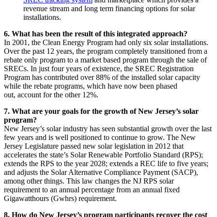
revenue stream and long term financing options for solar
installations.​​​​‌ ‍ ​‍​‍‌‍ ‌ ​‍‌‍‍‌‌‍‌ ‌‍‍‌‌‍ ‍​‍​‍​ ‍‍​‍​‍‌ ​ ‌‍​‌‌‍ ‍‌‍‍‌‌ ‌​‌ ‍‌​‍ ‍‌‍‍‌‌‍ ​‍​‍​‍ ​​‍​‍‌‍‍​‌ ​‍‌‍‌‌‌‍‌‍​‍​‍​ ‍‍​‍​‍‌‍‍​‌ ‌​‌ ‌​‌ ​​​ ‍‍​‍ ​‍ ‌‍ ​‌‍ ‌‍​ ‌‍​‌‌‍ ​‌‍‍​‌‍ ‌ ​ ‌ ‌​​ ‍‍​ ​ ​ ​ ​ ​ ​ ​ ​‍ ‌‍‍‌‌‍ ‍‌ ‌​‌‍‌‌‌‍ ‍‌ ‌​​‍ ‌‍‌‌‌‍‌​‌‍‍‌‌ ‌​​‍ ‌‍ ‌‌‍ ‌‍‌​‌‍‌‌​ ‌‌ ​​‌ ​‍‌‍‌‌‌ ​ ‌‍‌‌‌‍ ‍‌ ‌​‌‍​‌‌ ‌​‌‍‍‌‌‍ ‌‍ ‍​ ‍ ‌‍‍‌‌‍‌​​ ‌​ ​​‌‍‌‍‌‍‌‌​ ​​​ ‌‌​ ​‌‌‍‌‍‌‍‌‌​‍ ‌​ ‌​​ ​‌​ ‍​‌‍‌​​‍ ‌​ ‌​‌‍‌​​ ‌‍​ ‍‌​‍ ‌‌‍​‌​ ​ ​ ‌​‌‍​ ​‍ ‌‌‍‌‌‌‍‌‍​ ‌‍​ ‌​​ ‍​‌‍​ ‌‍‌​​ ‌​​ ​‍​ ​‌‌‍​ ​ ‌‌​ ‍ ‌ ‌​‌ ‍‌‌ ​​‌‍‌‌​ ‌‌‍‍​‌‍‌‌‌‍ ​‌ ​​‌‌‌​‌‍ ‌ ​​‌‍‍‌‌‍​ ​ ‍ ‌ ​​‌‍​‌‌ ‌​‌‍‍​​ ‌‌‍​ ‌‍ ‌‍ ‍‌ ‌​‌‍‌‌‌‍ ‍‌ ‌​​‍‌‌​ ‌‌‌​​‍‌‌ ‌‍‍ ‌‍‌‌‌ ‍‌​‍‌‌​ ​ ‌​‌​​‍‌‌​ ​ ‌​‌​​‍‌‌​ ​‍​ ​‍‌‍​ ‌‍​‌‌‍​ ​ ‌‍​ ‌‍‌‍‌‌‌‍​‍​ ‍​​ ​‍​ ​‍​ ​​‌‍​‍​‍‌‌​ ​‍​ ​‍​‍‌‌​ ‌‌‌​‌​​‍ ‍‌‍​ ‌‍‍​‌‍‍‌‌‍ ​‌‍‌​‌ ​‍‌‍‌‌‌‍ ‍​‍‌‌​ ‌‌‌​​‍‌‌ ‌‍‍ ‌‍‌‌‌ ‍‌​‍‌‌​ ​ ‌​‌​​‍‌‌​ ​ ‌​‌​​‍‌‌​ ​‍​ ​‍​ ​‍‌‍‌‌‌‍​ ‌‍‌‌​ ‍​‌‍​‌​ ‍‌‌‍‌‍‌‍‌​​ ​ ‌‍​‌​ ‍​​‍‌‌​ ​‍​ ​‍​‍‌‌​ ‌‌‌​‌​​‍ ‍‌ ‌​‌‍‌‌‌ ‍​‌ ‌​​ ‌‍​‍‌‍​‌‌ ​ ‌‍‌‌‌‌‌‌‌ ​‍‌‍ ​​ ‌‌‍‍​‌ ‌​‌ ‌​‌ ​​​‍‌‌​ ​ ‌​​‌​‍‌‌​ ​‍‌​‌‍​‍‌‌​ ​‍‌​‌‍‌‍ ​‌‍ ‌‍​ ‌‍​‌‌‍ ​‌‍‍​‌‍ ‌ ​ ‌ ‌​​‍‌‌​ ​ ‌​​‌​ ​ ​ ​ ​ ​ ​ ​ ​‍‌‍‌‍‍‌‌‍‌​​ ‌​ ​​‌‍‌‍‌‍‌‌​ ​​​ ‌‌​ ​‌‌‍‌‍‌‍‌‌​‍ ‌​ ‌​​ ​‌​ ‍​‌‍‌​​‍ ‌​ ‌​‌‍‌​​ ‌‍​ ‍‌​‍ ‌‌‍​‌​ ​ ​ ‌​‌‍​ ​‍ ‌‌‍‌‌‌‍‌‍​ ‌‍​ ‌​​ ‍​‌‍​ ‌‍‌​​ ‌​​ ​‍​ ​‌‌‍​ ​ ‌‌​‍‌‍‌ ‌​‌ ‍‌‌ ​​‌‍‌‌​ ‌‌‍‍​‌‍‌‌‌‍ ​‌ ​​‌‌‌​‌‍ ‌ ​​‌‍‍‌‌‍​ ​‍‌‍‌ ​​‌‍​‌‌ ‌​‌‍‍​​ ‌‌‍​ ‌‍ ‌‍ ‍‌ ‌​‌‍‌‌‌‍ ‍‌ ‌​​‍‌‌​ ‌‌‌​​‍‌‌ ‌‍‍ ‌‍‌‌‌ ‍‌​‍‌‌​ ​ ‌​‌​​‍‌‌​ ​ ‌​‌​​‍‌‌​ ​‍​ ​‍‌‍​ ‌‍​‌‌‍​ ​ ‌‍​ ‌‍‌‍‌‌‌‍​‍​ ‍​​ ​‍​ ​‍​ ​​‌‍​‍​‍‌‌​ ​‍​ ​‍​‍‌‌​ ‌‌‌​‌​​‍ ‍‌‍​ ‌‍‍​‌‍‍‌‌‍ ​‌‍‌​‌ ​‍‌‍‌‌‌‍ ‍​‍‌‌​ ‌‌‌​​‍‌‌ ‌‍‍ ‌‍‌‌‌ ‍‌​‍‌‌​ ​ ‌​‌​​‍‌‌​ ​ ‌​‌​​‍‌‌​ ​‍​ ​‍​ ​‍‌‍‌‌‌‍​ ‌‍‌‌​ ‍​‌‍​‌​ ‍‌‌‍‌‍‌‍‌​​ ​ ‌‍​‌​ ‍​​‍‌‌​ ​‍​ ​‍​‍‌‌​ ‌‌‌​‌​​‍ ‍‌ ‌​‌‍‌‌‌ ‍​‌ ‌​​‍‌‍‌ ​​‌‍‌‌‌ ​‍‌ ​ ‌ ​​‌‍‌‌‌‍​ ‌ ‌​‌‍‍‌‌ ‌‍‌‍‌‌​ ‌‌ ​​‌ ‌‌‌‍​‍‌‍ ​‌‍‍‌‌ ​ ‌‍‍​‌‍‌‌‌‍‌​​‍​‍‌ ‌
6. What has been the result of this integrated approach?​​​​‌ ‍ ​‍​‍‌‍ ‌ ​‍‌‍‍‌‌‍‌ ‌‍‍‌‌‍ ‍​‍​‍​ ‍‍​‍​‍‌ ​ ‌‍​‌‌‍ ‍‌‍‍‌‌ ‌​‌ ‍‌​‍ ‍‌‍‍‌‌‍ ​‍​‍​‍ ​​‍​‍‌‍‍​‌ ​‍‌‍‌‌‌‍‌‍​‍​‍​ ‍‍​‍​‍‌‍‍​‌ ‌​‌ ‌​‌ ​​​ ‍‍​‍ ​‍ ‌‍ ​‌‍ ‌‍​ ‌‍​‌‌‍ ​‌‍‍​‌‍ ‌ ​ ‌ ‌​​ ‍‍​ ​ ​ ​ ​ ​ ​ ​ ​‍ ‌‍‍‌‌‍ ‍‌ ‌​‌‍‌‌‌‍ ‍‌ ‌​​‍ ‌‍‌‌‌‍‌​‌‍‍‌‌ ‌​​‍ ‌‍ ‌‌‍ ‌‍‌​‌‍‌‌​ ‌‌ ​​‌ ​‍‌‍‌‌‌ ​ ‌‍‌‌‌‍ ‍‌ ‌​‌‍​‌‌ ‌​‌‍‍‌‌‍ ‌‍ ‍​ ‍ ‌‍‍‌‌‍‌​​ ‌​ ​​‌‍‌‍‌‍‌‌​ ​​​ ‌‌​ ​‌‌‍‌‍‌‍‌‌​‍ ‌​ ‌​​ ​‌​ ‍​‌‍‌​​‍ ‌​ ‌​‌‍‌​​ ‌‍​ ‍‌​‍ ‌‌‍​‌​ ​ ​ ‌​‌‍​ ​‍ ‌‌‍‌‌‌‍‌‍​ ‌‍​ ‌​​ ‍​‌‍​ ‌‍‌​​ ‌​​ ​‍​ ​‌‌‍​ ​ ‌‌​ ‍ ‌ ‌​‌ ‍‌‌ ​​‌‍‌‌​ ‌‌‍‍​‌‍‌‌‌‍ ​‌ ​​‌‌‌​‌‍ ‌ ​​‌‍‍‌‌‍​ ​ ‍ ‌ ​​‌‍​‌‌ ‌​‌‍‍​​ ‌‌‍​ ‌‍ ‌‍ ‍‌ ‌​‌‍‌‌‌‍ ‍‌ ‌​​‍‌‌​ ‌‌‌​​‍‌‌ ‌‍‍ ‌‍‌‌‌ ‍‌​‍‌‌​ ​ ‌​‌​​‍‌‌​ ​ ‌​‌​​‍‌‌​ ​‍​ ​‍​ ‌‍‌‍​‍​ ‌‍‌‍‌‍​ ‍‌‌‍​‌‌‍‌​​ ​ ​ ‌ ​ ‌‌‌‍​‍​ ‍​​‍‌‌​ ​‍​ ​‍​‍‌‌​ ‌‌‌​‌​​‍ ‍‌‍​ ‌‍‍​‌‍‍‌‌‍ ​‌‍‌​‌ ​‍‌‍‌‌‌‍ ‍​‍‌‌​ ‌‌‌​​‍‌‌ ‌‍‍ ‌‍‌‌‌ ‍‌​‍‌‌​ ​ ‌​‌​​‍‌‌​ ​ ‌​‌​​‍‌‌​ ​‍​ ​‍​ ‌‍​ ‌​‌‍​ ‌‍​‍‌‍​‌‌‍‌​‌‍‌‍‌‍‌‍‌‍‌‌​ ‍‌‌‍​‍​ ​‌​‍‌‌​ ​‍​ ​‍​‍‌‌​ ‌‌‌​‌​​‍ ‍‌ ‌​‌‍‌‌‌ ‍​‌ ‌​​ ‌‍​‍‌‍​‌‌ ​ ‌‍‌‌‌‌‌‌‌ ​‍‌‍ ​​ ‌‌‍‍​‌ ‌​‌ ‌​‌ ​​​‍‌‌​ ​ ‌​​‌​‍‌‌​ ​‍‌​‌‍​‍‌‌​ ​‍‌​‌‍‌‍ ​‌‍ ‌‍​ ‌‍​‌‌‍ ​‌‍‍​‌‍ ‌ ​ ‌ ‌​​‍‌‌​ ​ ‌​​‌​ ​ ​ ​ ​ ​ ​ ​ ​‍‌‍‌‍‍‌‌‍‌​​ ‌​ ​​‌‍‌‍‌‍‌‌​ ​​​ ‌‌​ ​‌‌‍‌‍‌‍‌‌​‍ ‌​ ‌​​ ​‌​ ‍​‌‍‌​​‍ ‌​ ‌​‌‍‌​​ ‌‍​ ‍‌​‍ ‌‌‍​‌​ ​ ​ ‌​‌‍​ ​‍ ‌‌‍‌‌‌‍‌‍​ ‌‍​ ‌​​ ‍​‌‍​ ‌‍‌​​ ‌​​ ​‍​ ​‌‌‍​ ​ ‌‌​‍‌‍‌ ‌​‌ ‍‌‌ ​​‌‍‌‌​ ‌‌‍‍​‌‍‌‌‌‍ ​‌ ​​‌‌‌​‌‍ ‌ ​​‌‍‍‌‌‍​ ​‍‌‍‌ ​​‌‍​‌‌ ‌​‌‍‍​​ ‌‌‍​ ‌‍ ‌‍ ‍‌ ‌​‌‍‌‌‌‍ ‍‌ ‌​​‍‌‌​ ‌‌‌​​‍‌‌ ‌‍‍ ‌‍‌‌‌ ‍‌​‍‌‌​ ​ ‌​‌​​‍‌‌​ ​ ‌​‌​​‍‌‌​ ​‍​ ​‍​ ‌‍‌‍​‍​ ‌‍‌‍‌‍​ ‍‌‌‍​‌‌‍‌​​ ​ ​ ‌ ​ ‌‌‌‍​‍​ ‍​​‍‌‌​ ​‍​ ​‍​‍‌‌​ ‌‌‌​‌​​‍ ‍‌‍​ ‌‍‍​‌‍‍‌‌‍ ​‌‍‌​‌ ​‍‌‍‌‌‌‍ ‍​‍‌‌​ ‌‌‌​​‍‌‌ ‌‍‍ ‌‍‌‌‌ ‍‌​‍‌‌​ ​ ‌​‌​​‍‌‌​ ​ ‌​‌​​‍‌‌​ ​‍​ ​‍​ ‌‍​ ‌​‌‍​ ‌‍​‍‌‍​‌‌‍‌​‌‍‌‍‌‍‌‍‌‍‌‌​ ‍‌‌‍​‍​ ​‌​‍‌‌​ ​‍​ ​‍​‍‌‌​ ‌‌‌​‌​​‍ ‍‌ ‌​‌‍‌‌‌ ‍​‌ ‌​​‍‌‍‌ ​​‌‍‌‌‌ ​‍‌ ​ ‌ ​​‌‍‌‌‌‍​ ‌ ‌​‌‍‍‌‌ ‌‍‌‍‌‌​ ‌‌ ​​‌ ‌‌‌‍​‍‌‍ ​‌‍‍‌‌ ​ ‌‍‍​‌‍‌‌‌‍‌​​‍​‍‌ ‌
In 2001, the Clean Energy Program had only six solar installations.
Over the past 12 years, the program completely transitioned from a
rebate only program to a market based program through the sale of
SRECs. In just four years of existence, the SREC Registration
Program has contributed over 88% of the installed solar capacity
while the rebate programs, which have now been phased
out, account for the other 12%.​​​​‌ ‍ ​‍​‍‌‍ ‌ ​‍‌‍‍‌‌‍‌ ‌‍‍‌‌‍ ‍​‍​‍​ ‍‍​‍​‍‌ ​ ‌‍​‌‌‍ ‍‌‍‍‌‌ ‌​‌ ‍‌​‍ ‍‌‍‍‌‌‍ ​‍​‍​‍ ​​‍​‍‌‍‍​‌ ​‍‌‍‌‌‌‍‌‍​‍​‍​ ‍‍​‍​‍‌‍‍​‌ ‌​‌ ‌​‌ ​​​ ‍‍​‍ ​‍ ‌‍ ​‌‍ ‌‍​ ‌‍​‌‌‍ ​‌‍‍​‌‍ ‌ ​ ‌ ‌​​ ‍‍​ ​ ​ ​ ​ ​ ​ ​ ​‍ ‌‍‍‌‌‍ ‍‌ ‌​‌‍‌‌‌‍ ‍‌ ‌​​‍ ‌‍‌‌‌‍‌​‌‍‍‌‌ ‌​​‍ ‌‍ ‌‌‍ ‌‍‌​‌‍‌‌​ ‌‌ ​​‌ ​‍‌‍‌‌‌ ​ ‌‍‌‌‌‍ ‍‌ ‌​‌‍​‌‌ ‌​‌‍‍‌‌‍ ‌‍ ‍​ ‍ ‌‍‍‌‌‍‌​​ ‌​ ​​‌‍‌‍‌‍‌‌​ ​​​ ‌‌​ ​‌‌‍‌‍‌‍‌‌​‍ ‌​ ‌​​ ​‌​ ‍​‌‍‌​​‍ ‌​ ‌​‌‍‌​​ ‌‍​ ‍‌​‍ ‌‌‍​‌​ ​ ​ ‌​‌‍​ ​‍ ‌‌‍‌‌‌‍‌‍​ ‌‍​ ‌​​ ‍​‌‍​ ‌‍‌​​ ‌​​ ​‍​ ​‌‌‍​ ​ ‌‌​ ‍ ‌ ‌​‌ ‍‌‌ ​​‌‍‌‌​ ‌‌‍‍​‌‍‌‌‌‍ ​‌ ​​‌‌‌​‌‍ ‌ ​​‌‍‍‌‌‍​ ​ ‍ ‌ ​​‌‍​‌‌ ‌​‌‍‍​​ ‌‌‍​ ‌‍ ‌‍ ‍‌ ‌​‌‍‌‌‌‍ ‍‌ ‌​​‍‌‌​ ‌‌‌​​‍‌‌ ‌‍‍ ‌‍‌‌‌ ‍‌​‍‌‌​ ​ ‌​‌​​‍‌‌​ ​ ‌​‌​​‍‌‌​ ​‍​ ​‍​ ‌‍‌‍​‍​ ‌‍‌‍‌‍​ ‍‌‌‍​‌‌‍‌​​ ​ ​ ‌ ​ ‌‌‌‍​‍​ ‍​​‍‌‌​ ​‍​ ​‍​‍‌‌​ ‌‌‌​‌​​‍ ‍‌‍​ ‌‍‍​‌‍‍‌‌‍ ​‌‍‌​‌ ​‍‌‍‌‌‌‍ ‍​‍‌‌​ ‌‌‌​​‍‌‌ ‌‍‍ ‌‍‌‌‌ ‍‌​‍‌‌​ ​ ‌​‌​​‍‌‌​ ​ ‌​‌​​‍‌‌​ ​‍​ ​‍​ ‍‌​ ‍​​ ‍​‌‍‌‍‌‍​‌‌‍‌​​ ‌‌​ ‌‌​ ‍​​ ​‍​ ‍‌​ ​ ​‍‌‌​ ​‍​ ​‍​‍‌‌​ ‌‌‌​‌​​‍ ‍‌ ‌​‌‍‌‌‌ ‍​‌ ‌​​ ‌‍​‍‌‍​‌‌ ​ ‌‍‌‌‌‌‌‌‌ ​‍‌‍ ​​ ‌‌‍‍​‌ ‌​‌ ‌​‌ ​​​‍‌‌​ ​ ‌​​‌​‍‌‌​ ​‍‌​‌‍​‍‌‌​ ​‍‌​‌‍‌‍ ​‌‍ ‌‍​ ‌‍​‌‌‍ ​‌‍‍​‌‍ ‌ ​ ‌ ‌​​‍‌‌​ ​ ‌​​‌​ ​ ​ ​ ​ ​ ​ ​ ​‍‌‍‌‍‍‌‌‍‌​​ ‌​ ​​‌‍‌‍‌‍‌‌​ ​​​ ‌‌​ ​‌‌‍‌‍‌‍‌‌​‍ ‌​ ‌​​ ​‌​ ‍​‌‍‌​​‍ ‌​ ‌​‌‍‌​​ ‌‍​ ‍‌​‍ ‌‌‍​‌​ ​ ​ ‌​‌‍​ ​‍ ‌‌‍‌‌‌‍‌‍​ ‌‍​ ‌​​ ‍​‌‍​ ‌‍‌​​ ‌​​ ​‍​ ​‌‌‍​ ​ ‌‌​‍‌‍‌ ‌​‌ ‍‌‌ ​​‌‍‌‌​ ‌‌‍‍​‌‍‌‌‌‍ ​‌ ​​‌‌‌​‌‍ ‌ ​​‌‍‍‌‌‍​ ​‍‌‍‌ ​​‌‍​‌‌ ‌​‌‍‍​​ ‌‌‍​ ‌‍ ‌‍ ‍‌ ‌​‌‍‌‌‌‍ ‍‌ ‌​​‍‌‌​ ‌‌‌​​‍‌‌ ‌‍‍ ‌‍‌‌‌ ‍‌​‍‌‌​ ​ ‌​‌​​‍‌‌​ ​ ‌​‌​​‍‌‌​ ​‍​ ​‍​ ‌‍‌‍​‍​ ‌‍‌‍‌‍​ ‍‌‌‍​‌‌‍‌​​ ​ ​ ‌ ​ ‌‌‌‍​‍​ ‍​​‍‌‌​ ​‍​ ​‍​‍‌‌​ ‌‌‌​‌​​‍ ‍‌‍​ ‌‍‍​‌‍‍‌‌‍ ​‌‍‌​‌ ​‍‌‍‌‌‌‍ ‍​‍‌‌​ ‌‌‌​​‍‌‌ ‌‍‍ ‌‍‌‌‌ ‍‌​‍‌‌​ ​ ‌​‌​​‍‌‌​ ​ ‌​‌​​‍‌‌​ ​‍​ ​‍​ ‍‌​ ‍​​ ‍​‌‍‌‍‌‍​‌‌‍‌​​ ‌‌​ ‌‌​ ‍​​ ​‍​ ‍‌​ ​ ​‍‌‌​ ​‍​ ​‍​‍‌‌​ ‌‌‌​‌​​‍ ‍‌ ‌​‌‍‌‌‌ ‍​‌ ‌​​‍‌‍‌ ​​‌‍‌‌‌ ​‍‌ ​ ‌ ​​‌‍‌‌‌‍​ ‌ ‌​‌‍‍‌‌ ‌‍‌‍‌‌​ ‌‌ ​​‌ ‌‌‌‍​‍‌‍ ​‌‍‍‌‌ ​ ‌‍‍​‌‍‌‌‌‍‌​​‍​‍‌ ‌
7. What are your goals for the growth of New Jersey’s solar
program?​​​​‌ ‍ ​‍​‍‌‍ ‌ ​‍‌‍‍‌‌‍‌ ‌‍‍‌‌‍ ‍​‍​‍​ ‍‍​‍​‍‌ ​ ‌‍​‌‌‍ ‍‌‍‍‌‌ ‌​‌ ‍‌​‍ ‍‌‍‍‌‌‍ ​‍​‍​‍ ​​‍​‍‌‍‍​‌ ​‍‌‍‌‌‌‍‌‍​‍​‍​ ‍‍​‍​‍‌‍‍​‌ ‌​‌ ‌​‌ ​​​ ‍‍​‍ ​‍ ‌‍ ​‌‍ ‌‍​ ‌‍​‌‌‍ ​‌‍‍​‌‍ ‌ ​ ‌ ‌​​ ‍‍​ ​ ​ ​ ​ ​ ​ ​ ​‍ ‌‍‍‌‌‍ ‍‌ ‌​‌‍‌‌‌‍ ‍‌ ‌​​‍ ‌‍‌‌‌‍‌​‌‍‍‌‌ ‌​​‍ ‌‍ ‌‌‍ ‌‍‌​‌‍‌‌​ ‌‌ ​​‌ ​‍‌‍‌‌‌ ​ ‌‍‌‌‌‍ ‍‌ ‌​‌‍​‌‌ ‌​‌‍‍‌‌‍ ‌‍ ‍​ ‍ ‌‍‍‌‌‍‌​​ ‌​ ​​‌‍‌‍‌‍‌‌​ ​​​ ‌‌​ ​‌‌‍‌‍‌‍‌‌​‍ ‌​ ‌​​ ​‌​ ‍​‌‍‌​​‍ ‌​ ‌​‌‍‌​​ ‌‍​ ‍‌​‍ ‌‌‍​‌​ ​ ​ ‌​‌‍​ ​‍ ‌‌‍‌‌‌‍‌‍​ ‌‍​ ‌​​ ‍​‌‍​ ‌‍‌​​ ‌​​ ​‍​ ​‌‌‍​ ​ ‌‌​ ‍ ‌ ‌​‌ ‍‌‌ ​​‌‍‌‌​ ‌‌‍‍​‌‍‌‌‌‍ ​‌ ​​‌‌‌​‌‍ ‌ ​​‌‍‍‌‌‍​ ​ ‍ ‌ ​​‌‍​‌‌ ‌​‌‍‍​​ ‌‌‍​ ‌‍ ‌‍ ‍‌ ‌​‌‍‌‌‌‍ ‍‌ ‌​​‍‌‌​ ‌‌‌​​‍‌‌ ‌‍‍ ‌‍‌‌‌ ‍‌​‍‌‌​ ​ ‌​‌​​‍‌‌​ ​ ‌​‌​​‍‌‌​ ​‍​ ​‍​ ​‍​ ‍​​ ‌ ​ ‌‌‌‍​‍​ ‌ ​ ‍​​ ‌ ‌‍‌​​ ​‌‌‍​‌‌‍​‌​‍‌‌​ ​‍​ ​‍​‍‌‌​ ‌‌‌​‌​​‍ ‍‌‍​ ‌‍‍​‌‍‍‌‌‍ ​‌‍‌​‌ ​‍‌‍‌‌‌‍ ‍​‍‌‌​ ‌‌‌​​‍‌‌ ‌‍‍ ‌‍‌‌‌ ‍‌​‍‌‌​ ​ ‌​‌​​‍‌‌​ ​ ‌​‌​​‍‌‌​ ​‍​ ​‍‌‍​ ‌‍​‍​ ​‌​ ​ ​ ​‍‌‍​ ​ ​​​ ‍​​ ​​​ ‌‌​ ‌ ​ ‌​​‍‌‌​ ​‍​ ​‍​‍‌‌​ ‌‌‌​‌​​‍ ‍‌ ‌​‌‍‌‌‌ ‍​‌ ‌​​ ‌‍​‍‌‍​‌‌ ​ ‌‍‌‌‌‌‌‌‌ ​‍‌‍ ​​ ‌‌‍‍​‌ ‌​‌ ‌​‌ ​​​‍‌‌​ ​ ‌​​‌​‍‌‌​ ​‍‌​‌‍​‍‌‌​ ​‍‌​‌‍‌‍ ​‌‍ ‌‍​ ‌‍​‌‌‍ ​‌‍‍​‌‍ ‌ ​ ‌ ‌​​‍‌‌​ ​ ‌​​‌​ ​ ​ ​ ​ ​ ​ ​ ​‍‌‍‌‍‍‌‌‍‌​​ ‌​ ​​‌‍‌‍‌‍‌‌​ ​​​ ‌‌​ ​‌‌‍‌‍‌‍‌‌​‍ ‌​ ‌​​ ​‌​ ‍​‌‍‌​​‍ ‌​ ‌​‌‍‌​​ ‌‍​ ‍‌​‍ ‌‌‍​‌​ ​ ​ ‌​‌‍​ ​‍ ‌‌‍‌‌‌‍‌‍​ ‌‍​ ‌​​ ‍​‌‍​ ‌‍‌​​ ‌​​ ​‍​ ​‌‌‍​ ​ ‌‌​‍‌‍‌ ‌​‌ ‍‌‌ ​​‌‍‌‌​ ‌‌‍‍​‌‍‌‌‌‍ ​‌ ​​‌‌‌​‌‍ ‌ ​​‌‍‍‌‌‍​ ​‍‌‍‌ ​​‌‍​‌‌ ‌​‌‍‍​​ ‌‌‍​ ‌‍ ‌‍ ‍‌ ‌​‌‍‌‌‌‍ ‍‌ ‌​​‍‌‌​ ‌‌‌​​‍‌‌ ‌‍‍ ‌‍‌‌‌ ‍‌​‍‌‌​ ​ ‌​‌​​‍‌‌​ ​ ‌​‌​​‍‌‌​ ​‍​ ​‍​ ​‍​ ‍​​ ‌ ​ ‌‌‌‍​‍​ ‌ ​ ‍​​ ‌ ‌‍‌​​ ​‌‌‍​‌‌‍​‌​‍‌‌​ ​‍​ ​‍​‍‌‌​ ‌‌‌​‌​​‍ ‍‌‍​ ‌‍‍​‌‍‍‌‌‍ ​‌‍‌​‌ ​‍‌‍‌‌‌‍ ‍​‍‌‌​ ‌‌‌​​‍‌‌ ‌‍‍ ‌‍‌‌‌ ‍‌​‍‌‌​ ​ ‌​‌​​‍‌‌​ ​ ‌​‌​​‍‌‌​ ​‍​ ​‍‌‍​ ‌‍​‍​ ​‌​ ​ ​ ​‍‌‍​ ​ ​​​ ‍​​ ​​​ ‌‌​ ‌ ​ ‌​​‍‌‌​ ​‍​ ​‍​‍‌‌​ ‌‌‌​‌​​‍ ‍‌ ‌​‌‍‌‌‌ ‍​‌ ‌​​‍‌‍‌ ​​‌‍‌‌‌ ​‍‌ ​ ‌ ​​‌‍‌‌‌‍​ ‌ ‌​‌‍‍‌‌ ‌‍‌‍‌‌​ ‌‌ ​​‌ ‌‌‌‍​‍‌‍ ​‌‍‍‌‌ ​ ‌‍‍​‌‍‌‌‌‍‌​​‍​‍‌ ‌
New Jersey’s solar industry has seen substantial growth over the last
few years and is well positioned to continue to grow. The New
Jersey Legislature passed new solar legislation in 2012 that
accelerates the state’s Solar Renewable Portfolio Standard (RPS);
extends the RPS to the year 2028; extends a REC life to five years;
and adjusts the Solar Alternative Compliance Payment (SACP),
among other things. This law changes the NJ RPS solar
requirement to an annual percentage from an annual fixed
Gigawatthours (Gwhrs) requirement. ​​​​‌ ‍ ​‍​‍‌‍ ‌ ​‍‌‍‍‌‌‍‌ ‌‍‍‌‌‍ ‍​‍​‍​ ‍‍​‍​‍‌ ​ ‌‍​‌‌‍ ‍‌‍‍‌‌ ‌​‌ ‍‌​‍ ‍‌‍‍‌‌‍ ​‍​‍​‍ ​​‍​‍‌‍‍​‌ ​‍‌‍‌‌‌‍‌‍​‍​‍​ ‍‍​‍​‍‌‍‍​‌ ‌​‌ ‌​‌ ​​​ ‍‍​‍ ​‍ ‌‍ ​‌‍ ‌‍​ ‌‍​‌‌‍ ​‌‍‍​‌‍ ‌ ​ ‌ ‌​​ ‍‍​ ​ ​ ​ ​ ​ ​ ​ ​‍ ‌‍‍‌‌‍ ‍‌ ‌​‌‍‌‌‌‍ ‍‌ ‌​​‍ ‌‍‌‌‌‍‌​‌‍‍‌‌ ‌​​‍ ‌‍ ‌‌‍ ‌‍‌​‌‍‌‌​ ‌‌ ​​‌ ​‍‌‍‌‌‌ ​ ‌‍‌‌‌‍ ‍‌ ‌​‌‍​‌‌ ‌​‌‍‍‌‌‍ ‌‍ ‍​ ‍ ‌‍‍‌‌‍‌​​ ‌​ ​​‌‍‌‍‌‍‌‌​ ​​​ ‌‌​ ​‌‌‍‌‍‌‍‌‌​‍ ‌​ ‌​​ ​‌​ ‍​‌‍‌​​‍ ‌​ ‌​‌‍‌​​ ‌‍​ ‍‌​‍ ‌‌‍​‌​ ​ ​ ‌​‌‍​ ​‍ ‌‌‍‌‌‌‍‌‍​ ‌‍​ ‌​​ ‍​‌‍​ ‌‍‌​​ ‌​​ ​‍​ ​‌‌‍​ ​ ‌‌​ ‍ ‌ ‌​‌ ‍‌‌ ​​‌‍‌‌​ ‌‌‍‍​‌‍‌‌‌‍ ​‌ ​​‌‌‌​‌‍ ‌ ​​‌‍‍‌‌‍​ ​ ‍ ‌ ​​‌‍​‌‌ ‌​‌‍‍​​ ‌‌‍​ ‌‍ ‌‍ ‍‌ ‌​‌‍‌‌‌‍ ‍‌ ‌​​‍‌‌​ ‌‌‌​​‍‌‌ ‌‍‍ ‌‍‌‌‌ ‍‌​‍‌‌​ ​ ‌​‌​​‍‌‌​ ​ ‌​‌​​‍‌‌​ ​‍​ ​‍​ ​‍​ ‍​​ ‌ ​ ‌‌‌‍​‍​ ‌ ​ ‍​​ ‌ ‌‍‌​​ ​‌‌‍​‌‌‍​‌​‍‌‌​ ​‍​ ​‍​‍‌‌​ ‌‌‌​‌​​‍ ‍‌‍​ ‌‍‍​‌‍‍‌‌‍ ​‌‍‌​‌ ​‍‌‍‌‌‌‍ ‍​‍‌‌​ ‌‌‌​​‍‌‌ ‌‍‍ ‌‍‌‌‌ ‍‌​‍‌‌​ ​ ‌​‌​​‍‌‌​ ​ ‌​‌​​‍‌‌​ ​‍​ ​‍‌‍‌‍​ ‌​​ ‌‌​ ​​​ ‌​‌‍​‍​ ​ ​ ​​‌‍‌​​ ‍‌​ ​‍‌‍​ ​‍‌‌​ ​‍​ ​‍​‍‌‌​ ‌‌‌​‌​​‍ ‍‌ ‌​‌‍‌‌‌ ‍​‌ ‌​​ ‌‍​‍‌‍​‌‌ ​ ‌‍‌‌‌‌‌‌‌ ​‍‌‍ ​​ ‌‌‍‍​‌ ‌​‌ ‌​‌ ​​​‍‌‌​ ​ ‌​​‌​‍‌‌​ ​‍‌​‌‍​‍‌‌​ ​‍‌​‌‍‌‍ ​‌‍ ‌‍​ ‌‍​‌‌‍ ​‌‍‍​‌‍ ‌ ​ ‌ ‌​​‍‌‌​ ​ ‌​​‌​ ​ ​ ​ ​ ​ ​ ​ ​‍‌‍‌‍‍‌‌‍‌​​ ‌​ ​​‌‍‌‍‌‍‌‌​ ​​​ ‌‌​ ​‌‌‍‌‍‌‍‌‌​‍ ‌​ ‌​​ ​‌​ ‍​‌‍‌​​‍ ‌​ ‌​‌‍‌​​ ‌‍​ ‍‌​‍ ‌‌‍​‌​ ​ ​ ‌​‌‍​ ​‍ ‌‌‍‌‌‌‍‌‍​ ‌‍​ ‌​​ ‍​‌‍​ ‌‍‌​​ ‌​​ ​‍​ ​‌‌‍​ ​ ‌‌​‍‌‍‌ ‌​‌ ‍‌‌ ​​‌‍‌‌​ ‌‌‍‍​‌‍‌‌‌‍ ​‌ ​​‌‌‌​‌‍ ‌ ​​‌‍‍‌‌‍​ ​‍‌‍‌ ​​‌‍​‌‌ ‌​‌‍‍​​ ‌‌‍​ ‌‍ ‌‍ ‍‌ ‌​‌‍‌‌‌‍ ‍‌ ‌​​‍‌‌​ ‌‌‌​​‍‌‌ ‌‍‍ ‌‍‌‌‌ ‍‌​‍‌‌​ ​ ‌​‌​​‍‌‌​ ​ ‌​‌​​‍‌‌​ ​‍​ ​‍​ ​‍​ ‍​​ ‌ ​ ‌‌‌‍​‍​ ‌ ​ ‍​​ ‌ ‌‍‌​​ ​‌‌‍​‌‌‍​‌​‍‌‌​ ​‍​ ​‍​‍‌‌​ ‌‌‌​‌​​‍ ‍‌‍​ ‌‍‍​‌‍‍‌‌‍ ​‌‍‌​‌ ​‍‌‍‌‌‌‍ ‍​‍‌‌​ ‌‌‌​​‍‌‌ ‌‍‍ ‌‍‌‌‌ ‍‌​‍‌‌​ ​ ‌​‌​​‍‌‌​ ​ ‌​‌​​‍‌‌​ ​‍​ ​‍‌‍‌‍​ ‌​​ ‌‌​ ​​​ ‌​‌‍​‍​ ​ ​ ​​‌‍‌​​ ‍‌​ ​‍‌‍​ ​‍‌‌​ ​‍​ ​‍​‍‌‌​ ‌‌‌​‌​​‍ ‍‌ ‌​‌‍‌‌‌ ‍​‌ ‌​​‍‌‍‌ ​​‌‍‌‌‌ ​‍‌ ​ ‌ ​​‌‍‌‌‌‍​ ‌ ‌​‌‍‍‌‌ ‌‍‌‍‌‌​ ‌‌ ​​‌ ‌‌‌‍​‍‌‍ ​‌‍‍‌‌ ​ ‌‍‍​‌‍‌‌‌‍‌​​‍​‍‌ ‌
8. How do New Jersey’s program participants recover the cost