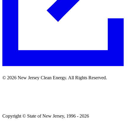
©
2026
New Jersey Clean Energy. All Rights Reserved.​​​​‌ ‍ ​‍​‍‌‍ ‌ ​‍‌‍‍‌‌‍‌ ‌‍‍‌‌‍ ‍​‍​‍​ ‍‍​‍​‍‌ ​ ‌‍​‌‌‍ ‍‌‍‍‌‌ ‌​‌ ‍‌​‍ ‍‌‍‍‌‌‍ ​‍​‍​‍ ​​‍​‍‌‍‍​‌ ​‍‌‍‌‌‌‍‌‍​‍​‍​ ‍‍​‍​‍‌‍‍​‌ ‌​‌ ‌​‌ ​​​ ‍‍​‍ ​‍ ‌‍ ​‌‍ ‌‍​ ‌‍​‌‌‍ ​‌‍‍​‌‍ ‌ ​ ‌ ‌​​ ‍‍​ ​ ​ ​ ​ ​ ​ ​ ​‍ ‌‍‍‌‌‍ ‍‌ ‌​‌‍‌‌‌‍ ‍‌ ‌​​‍ ‌‍‌‌‌‍‌​‌‍‍‌‌ ‌​​‍ ‌‍ ‌‌‍ ‌‍‌​‌‍‌‌​ ‌‌ ​​‌ ​‍‌‍‌‌‌ ​ ‌‍‌‌‌‍ ‍‌ ‌​‌‍​‌‌ ‌​‌‍‍‌‌‍ ‌‍ ‍​ ‍ ‌‍‍‌‌‍‌​​ ‌‌ ​ ‌‍‍‌‌ ‌​‌‍‌‌‌​‌‍‌‍ ‌‍ ‌ ‌​‌‍‌‌‌ ​‍​ ‍ ‌ ‌​‌ ‍‌‌ ​​‌‍‌‌​ ‌‌‍‌‍‌‍ ‌‍ ‌ ‌​‌‍‌‌‌ ​‍​ ‍ ‌ ​​‌‍​‌‌ ‌​‌‍‍​​ ‌‌‍ ​‌‍‌‌‌‍‌ ‌‍​‌‌‍ ​​‍ ‍‌ ‌​‌‍‌‌‌ ‍​‌ ‌​​ ‌‍​‍‌‍​‌‌ ​ ‌‍‌‌‌‌‌‌‌ ​‍‌‍ ​​ ‌‌‍‍​‌ ‌​‌ ‌​‌ ​​​‍‌‌​ ​ ‌​​‌​‍‌‌​ ​‍‌​‌‍​‍‌‌​ ​‍‌​‌‍‌‍ ​‌‍ ‌‍​ ‌‍​‌‌‍ ​‌‍‍​‌‍ ‌ ​ ‌ ‌​​‍‌‌​ ​ ‌​​‌​ ​ ​ ​ ​ ​ ​ ​ ​‍‌‍‌‍‍‌‌‍‌​​ ‌‌ ​ ‌‍‍‌‌ ‌​‌‍‌‌‌​‌‍‌‍ ‌‍ ‌ ‌​‌‍‌‌‌ ​‍​‍‌‍‌ ‌​‌ ‍‌‌ ​​‌‍‌‌​ ‌‌‍‌‍‌‍ ‌‍ ‌ ‌​‌‍‌‌‌ ​‍​‍‌‍‌ ​​‌‍​‌‌ ‌​‌‍‍​​ ‌‌‍ ​‌‍‌‌‌‍‌ ‌‍​‌‌‍ ​​‍ ‍‌ ‌​‌‍‌‌‌ ‍​‌ ‌​​‍‌‍‌ ​​‌‍‌‌‌ ​‍‌ ​ ‌ ​​‌‍‌‌‌‍​ ‌ ‌​‌‍‍‌‌ ‌‍‌‍‌‌​ ‌‌ ​​‌ ‌‌‌‍​‍‌‍ ​‌‍‍‌‌ ​ ‌‍‍​‌‍‌‌‌‍‌​​‍​‍‌ ‌
Copyright © State of New Jersey, 1996 -​​​​‌ ‍ ​‍​‍‌‍ ‌ ​‍‌‍‍‌‌‍‌ ‌‍‍‌‌‍ ‍​‍​‍​ ‍‍​‍​‍‌ ​ ‌‍​‌‌‍ ‍‌‍‍‌‌ ‌​‌ ‍‌​‍ ‍‌‍‍‌‌‍ ​‍​‍​‍ ​​‍​‍‌‍‍​‌ ​‍‌‍‌‌‌‍‌‍​‍​‍​ ‍‍​‍​‍‌‍‍​‌ ‌​‌ ‌​‌ ​​​ ‍‍​‍ ​‍ ‌‍ ​‌‍ ‌‍​ ‌‍​‌‌‍ ​‌‍‍​‌‍ ‌ ​ ‌ ‌​​ ‍‍​ ​ ​ ​ ​ ​ ​ ​ ​‍ ‌‍‍‌‌‍ ‍‌ ‌​‌‍‌‌‌‍ ‍‌ ‌​​‍ ‌‍‌‌‌‍‌​‌‍‍‌‌ ‌​​‍ ‌‍ ‌‌‍ ‌‍‌​‌‍‌‌​ ‌‌ ​​‌ ​‍‌‍‌‌‌ ​ ‌‍‌‌‌‍ ‍‌ ‌​‌‍​‌‌ ‌​‌‍‍‌‌‍ ‌‍ ‍​ ‍ ‌‍‍‌‌‍‌​​ ‌‌‍ ‍‌‍‍‍‌​‌ ‌‍ ‌ ‌‍‌​ ​‌‍​‌‌ ‍‌‌‍ ‌ ‌‌‌ ‌​​ ‍ ‌ ‌​‌ ‍‌‌ ​​‌‍‌‌​ ‌‌‍ ‍‌‍‍‍‌‍ ​‌‍​‌‌ ‍‌‌‍ ‌ ‌‌‌ ‌​​ ‍ ‌ ​​‌‍​‌‌ ‌​‌‍‍​​ ‌‌‍‌‍‌‍ ‌‍ ‌ ‌​‌‍‌‌‌ ​‍​‍ ‍‌‍ ​‌‍‌‌‌‍‌ ‌‍​‌‌‍ ​​ ‌‍​‍‌‍​‌‌ ​ ‌‍‌‌‌‌‌‌‌ ​‍‌‍ ​​ ‌‌‍‍​‌ ‌​‌ ‌​‌ ​​​‍‌‌​ ​ ‌​​‌​‍‌‌​ ​‍‌​‌‍​‍‌‌​ ​‍‌​‌‍‌‍ ​‌‍ ‌‍​ ‌‍​‌‌‍ ​‌‍‍​‌‍ ‌ ​ ‌ ‌​​‍‌‌​ ​ ‌​​‌​ ​ ​ ​ ​ ​ ​ ​ ​‍‌‍‌‍‍‌‌‍‌​​ ‌‌‍ ‍‌‍‍‍‌​‌ ‌‍ ‌ ‌‍‌​ ​‌‍​‌‌ ‍‌‌‍ ‌ ‌‌‌ ‌​​‍‌‍‌ ‌​‌ ‍‌‌ ​​‌‍‌‌​ ‌‌‍ ‍‌‍‍‍‌‍ ​‌‍​‌‌ ‍‌‌‍ ‌ ‌‌‌ ‌​​‍‌‍‌ ​​‌‍​‌‌ ‌​‌‍‍​​ ‌‌‍‌‍‌‍ ‌‍ ‌ ‌​‌‍‌‌‌ ​‍​‍ ‍‌‍ ​‌‍‌‌‌‍‌ ‌‍​‌‌‍ ​​‍‌‍‌ ​​‌‍‌‌‌ ​‍‌ ​ ‌ ​​‌‍‌‌‌‍​ ‌ ‌​‌‍‍‌‌ ‌‍‌‍‌‌​ ‌‌ ​​‌ ‌‌‌‍​‍‌‍ ​‌‍‍‌‌ ​ ‌‍‍​‌‍‌‌‌‍‌​​‍​‍‌ ‌
2026