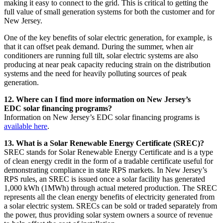
making it easy to connect to the grid. This is critical to getting the
full value of small generation systems for both the customer and for
New Jersey.​​​​‌ ‍ ​‍​‍‌‍ ‌ ​‍‌‍‍‌‌‍‌ ‌‍‍‌‌‍ ‍​‍​‍​ ‍‍​‍​‍‌ ​ ‌‍​‌‌‍ ‍‌‍‍‌‌ ‌​‌ ‍‌​‍ ‍‌‍‍‌‌‍ ​‍​‍​‍ ​​‍​‍‌‍‍​‌ ​‍‌‍‌‌‌‍‌‍​‍​‍​ ‍‍​‍​‍‌‍‍​‌ ‌​‌ ‌​‌ ​​​ ‍‍​‍ ​‍ ‌‍ ​‌‍ ‌‍​ ‌‍​‌‌‍ ​‌‍‍​‌‍ ‌ ​ ‌ ‌​​ ‍‍​ ​ ​ ​ ​ ​ ​ ​ ​‍ ‌‍‍‌‌‍ ‍‌ ‌​‌‍‌‌‌‍ ‍‌ ‌​​‍ ‌‍‌‌‌‍‌​‌‍‍‌‌ ‌​​‍ ‌‍ ‌‌‍ ‌‍‌​‌‍‌‌​ ‌‌ ​​‌ ​‍‌‍‌‌‌ ​ ‌‍‌‌‌‍ ‍‌ ‌​‌‍​‌‌ ‌​‌‍‍‌‌‍ ‌‍ ‍​ ‍ ‌‍‍‌‌‍‌​​ ‌​ ​​‌‍‌‍‌‍‌‌​ ​​​ ‌‌​ ​‌‌‍‌‍‌‍‌‌​‍ ‌​ ‌​​ ​‌​ ‍​‌‍‌​​‍ ‌​ ‌​‌‍‌​​ ‌‍​ ‍‌​‍ ‌‌‍​‌​ ​ ​ ‌​‌‍​ ​‍ ‌‌‍‌‌‌‍‌‍​ ‌‍​ ‌​​ ‍​‌‍​ ‌‍‌​​ ‌​​ ​‍​ ​‌‌‍​ ​ ‌‌​ ‍ ‌ ‌​‌ ‍‌‌ ​​‌‍‌‌​ ‌‌‍‍​‌‍‌‌‌‍ ​‌ ​​‌‌‌​‌‍ ‌ ​​‌‍‍‌‌‍​ ​ ‍ ‌ ​​‌‍​‌‌ ‌​‌‍‍​​ ‌‌‍​ ‌‍ ‌‍ ‍‌ ‌​‌‍‌‌‌‍ ‍‌ ‌​​‍‌‌​ ‌‌‌​​‍‌‌ ‌‍‍ ‌‍‌‌‌ ‍‌​‍‌‌​ ​ ‌​‌​​‍‌‌​ ​ ‌​‌​​‍‌‌​ ​‍​ ​‍​ ​‌‌‍​‌​ ‍‌‌‍‌​​ ​​​ ‌ ‌‍​‍​ ‌‌‌‍​‌‌‍​ ​ ‌‍​ ​‌​‍‌‌​ ​‍​ ​‍​‍‌‌​ ‌‌‌​‌​​‍ ‍‌‍​ ‌‍‍​‌‍‍‌‌‍ ​‌‍‌​‌ ​‍‌‍‌‌‌‍ ‍​‍‌‌​ ‌‌‌​​‍‌‌ ‌‍‍ ‌‍‌‌‌ ‍‌​‍‌‌​ ​ ‌​‌​​‍‌‌​ ​ ‌​‌​​‍‌‌​ ​‍​ ​‍​ ‍‌‌‍​ ‌‍‌​‌‍​‍​ ‌‌​ ​‌​ ​‌‌‍‌‌​ ​ ​ ‍​‌‍‌‍​ ‌‍​‍‌‌​ ​‍​ ​‍​‍‌‌​ ‌‌‌​‌​​‍ ‍‌ ‌​‌‍‌‌‌ ‍​‌ ‌​​ ‌‍​‍‌‍​‌‌ ​ ‌‍‌‌‌‌‌‌‌ ​‍‌‍ ​​ ‌‌‍‍​‌ ‌​‌ ‌​‌ ​​​‍‌‌​ ​ ‌​​‌​‍‌‌​ ​‍‌​‌‍​‍‌‌​ ​‍‌​‌‍‌‍ ​‌‍ ‌‍​ ‌‍​‌‌‍ ​‌‍‍​‌‍ ‌ ​ ‌ ‌​​‍‌‌​ ​ ‌​​‌​ ​ ​ ​ ​ ​ ​ ​ ​‍‌‍‌‍‍‌‌‍‌​​ ‌​ ​​‌‍‌‍‌‍‌‌​ ​​​ ‌‌​ ​‌‌‍‌‍‌‍‌‌​‍ ‌​ ‌​​ ​‌​ ‍​‌‍‌​​‍ ‌​ ‌​‌‍‌​​ ‌‍​ ‍‌​‍ ‌‌‍​‌​ ​ ​ ‌​‌‍​ ​‍ ‌‌‍‌‌‌‍‌‍​ ‌‍​ ‌​​ ‍​‌‍​ ‌‍‌​​ ‌​​ ​‍​ ​‌‌‍​ ​ ‌‌​‍‌‍‌ ‌​‌ ‍‌‌ ​​‌‍‌‌​ ‌‌‍‍​‌‍‌‌‌‍ ​‌ ​​‌‌‌​‌‍ ‌ ​​‌‍‍‌‌‍​ ​‍‌‍‌ ​​‌‍​‌‌ ‌​‌‍‍​​ ‌‌‍​ ‌‍ ‌‍ ‍‌ ‌​‌‍‌‌‌‍ ‍‌ ‌​​‍‌‌​ ‌‌‌​​‍‌‌ ‌‍‍ ‌‍‌‌‌ ‍‌​‍‌‌​ ​ ‌​‌​​‍‌‌​ ​ ‌​‌​​‍‌‌​ ​‍​ ​‍​ ​‌‌‍​‌​ ‍‌‌‍‌​​ ​​​ ‌ ‌‍​‍​ ‌‌‌‍​‌‌‍​ ​ ‌‍​ ​‌​‍‌‌​ ​‍​ ​‍​‍‌‌​ ‌‌‌​‌​​‍ ‍‌‍​ ‌‍‍​‌‍‍‌‌‍ ​‌‍‌​‌ ​‍‌‍‌‌‌‍ ‍​‍‌‌​ ‌‌‌​​‍‌‌ ‌‍‍ ‌‍‌‌‌ ‍‌​‍‌‌​ ​ ‌​‌​​‍‌‌​ ​ ‌​‌​​‍‌‌​ ​‍​ ​‍​ ‍‌‌‍​ ‌‍‌​‌‍​‍​ ‌‌​ ​‌​ ​‌‌‍‌‌​ ​ ​ ‍​‌‍‌‍​ ‌‍​‍‌‌​ ​‍​ ​‍​‍‌‌​ ‌‌‌​‌​​‍ ‍‌ ‌​‌‍‌‌‌ ‍​‌ ‌​​‍‌‍‌ ​​‌‍‌‌‌ ​‍‌ ​ ‌ ​​‌‍‌‌‌‍​ ‌ ‌​‌‍‍‌‌ ‌‍‌‍‌‌​ ‌‌ ​​‌ ‌‌‌‍​‍‌‍ ​‌‍‍‌‌ ​ ‌‍‍​‌‍‌‌‌‍‌​​‍​‍‌ ‌
One of the key benefits of solar electric generation, for example, is
that it can offset peak demand. During the summer, when air
conditioners are running full tilt, solar electric systems are also
producing at near peak capacity reducing strain on the distribution
systems and the need for heavily polluting sources of peak
generation.​​​​‌ ‍ ​‍​‍‌‍ ‌ ​‍‌‍‍‌‌‍‌ ‌‍‍‌‌‍ ‍​‍​‍​ ‍‍​‍​‍‌ ​ ‌‍​‌‌‍ ‍‌‍‍‌‌ ‌​‌ ‍‌​‍ ‍‌‍‍‌‌‍ ​‍​‍​‍ ​​‍​‍‌‍‍​‌ ​‍‌‍‌‌‌‍‌‍​‍​‍​ ‍‍​‍​‍‌‍‍​‌ ‌​‌ ‌​‌ ​​​ ‍‍​‍ ​‍ ‌‍ ​‌‍ ‌‍​ ‌‍​‌‌‍ ​‌‍‍​‌‍ ‌ ​ ‌ ‌​​ ‍‍​ ​ ​ ​ ​ ​ ​ ​ ​‍ ‌‍‍‌‌‍ ‍‌ ‌​‌‍‌‌‌‍ ‍‌ ‌​​‍ ‌‍‌‌‌‍‌​‌‍‍‌‌ ‌​​‍ ‌‍ ‌‌‍ ‌‍‌​‌‍‌‌​ ‌‌ ​​‌ ​‍‌‍‌‌‌ ​ ‌‍‌‌‌‍ ‍‌ ‌​‌‍​‌‌ ‌​‌‍‍‌‌‍ ‌‍ ‍​ ‍ ‌‍‍‌‌‍‌​​ ‌​ ​​‌‍‌‍‌‍‌‌​ ​​​ ‌‌​ ​‌‌‍‌‍‌‍‌‌​‍ ‌​ ‌​​ ​‌​ ‍​‌‍‌​​‍ ‌​ ‌​‌‍‌​​ ‌‍​ ‍‌​‍ ‌‌‍​‌​ ​ ​ ‌​‌‍​ ​‍ ‌‌‍‌‌‌‍‌‍​ ‌‍​ ‌​​ ‍​‌‍​ ‌‍‌​​ ‌​​ ​‍​ ​‌‌‍​ ​ ‌‌​ ‍ ‌ ‌​‌ ‍‌‌ ​​‌‍‌‌​ ‌‌‍‍​‌‍‌‌‌‍ ​‌ ​​‌‌‌​‌‍ ‌ ​​‌‍‍‌‌‍​ ​ ‍ ‌ ​​‌‍​‌‌ ‌​‌‍‍​​ ‌‌‍​ ‌‍ ‌‍ ‍‌ ‌​‌‍‌‌‌‍ ‍‌ ‌​​‍‌‌​ ‌‌‌​​‍‌‌ ‌‍‍ ‌‍‌‌‌ ‍‌​‍‌‌​ ​ ‌​‌​​‍‌‌​ ​ ‌​‌​​‍‌‌​ ​‍​ ​‍​ ‌ ​ ​ ​ ​‌​ ‌ ​ ‌‍​ ‌​​ ‍‌​ ​‌​ ​‍​ ‍‌‌‍​ ​ ​ ​‍‌‌​ ​‍​ ​‍​‍‌‌​ ‌‌‌​‌​​‍ ‍‌‍​ ‌‍‍​‌‍‍‌‌‍ ​‌‍‌​‌ ​‍‌‍‌‌‌‍ ‍​‍‌‌​ ‌‌‌​​‍‌‌ ‌‍‍ ‌‍‌‌‌ ‍‌​‍‌‌​ ​ ‌​‌​​‍‌‌​ ​ ‌​‌​​‍‌‌​ ​‍​ ​‍‌‍​‍​ ‌‍​ ‌ ‌‍‌‌​ ​​​ ‌‍​ ​ ​ ​‍​ ‍​‌‍‌​‌‍​‍‌‍‌‍​‍‌‌​ ​‍​ ​‍​‍‌‌​ ‌‌‌​‌​​‍ ‍‌ ‌​‌‍‌‌‌ ‍​‌ ‌​​ ‌‍​‍‌‍​‌‌ ​ ‌‍‌‌‌‌‌‌‌ ​‍‌‍ ​​ ‌‌‍‍​‌ ‌​‌ ‌​‌ ​​​‍‌‌​ ​ ‌​​‌​‍‌‌​ ​‍‌​‌‍​‍‌‌​ ​‍‌​‌‍‌‍ ​‌‍ ‌‍​ ‌‍​‌‌‍ ​‌‍‍​‌‍ ‌ ​ ‌ ‌​​‍‌‌​ ​ ‌​​‌​ ​ ​ ​ ​ ​ ​ ​ ​‍‌‍‌‍‍‌‌‍‌​​ ‌​ ​​‌‍‌‍‌‍‌‌​ ​​​ ‌‌​ ​‌‌‍‌‍‌‍‌‌​‍ ‌​ ‌​​ ​‌​ ‍​‌‍‌​​‍ ‌​ ‌​‌‍‌​​ ‌‍​ ‍‌​‍ ‌‌‍​‌​ ​ ​ ‌​‌‍​ ​‍ ‌‌‍‌‌‌‍‌‍​ ‌‍​ ‌​​ ‍​‌‍​ ‌‍‌​​ ‌​​ ​‍​ ​‌‌‍​ ​ ‌‌​‍‌‍‌ ‌​‌ ‍‌‌ ​​‌‍‌‌​ ‌‌‍‍​‌‍‌‌‌‍ ​‌ ​​‌‌‌​‌‍ ‌ ​​‌‍‍‌‌‍​ ​‍‌‍‌ ​​‌‍​‌‌ ‌​‌‍‍​​ ‌‌‍​ ‌‍ ‌‍ ‍‌ ‌​‌‍‌‌‌‍ ‍‌ ‌​​‍‌‌​ ‌‌‌​​‍‌‌ ‌‍‍ ‌‍‌‌‌ ‍‌​‍‌‌​ ​ ‌​‌​​‍‌‌​ ​ ‌​‌​​‍‌‌​ ​‍​ ​‍​ ‌ ​ ​ ​ ​‌​ ‌ ​ ‌‍​ ‌​​ ‍‌​ ​‌​ ​‍​ ‍‌‌‍​ ​ ​ ​‍‌‌​ ​‍​ ​‍​‍‌‌​ ‌‌‌​‌​​‍ ‍‌‍​ ‌‍‍​‌‍‍‌‌‍ ​‌‍‌​‌ ​‍‌‍‌‌‌‍ ‍​‍‌‌​ ‌‌‌​​‍‌‌ ‌‍‍ ‌‍‌‌‌ ‍‌​‍‌‌​ ​ ‌​‌​​‍‌‌​ ​ ‌​‌​​‍‌‌​ ​‍​ ​‍‌‍​‍​ ‌‍​ ‌ ‌‍‌‌​ ​​​ ‌‍​ ​ ​ ​‍​ ‍​‌‍‌​‌‍​‍‌‍‌‍​‍‌‌​ ​‍​ ​‍​‍‌‌​ ‌‌‌​‌​​‍ ‍‌ ‌​‌‍‌‌‌ ‍​‌ ‌​​‍‌‍‌ ​​‌‍‌‌‌ ​‍‌ ​ ‌ ​​‌‍‌‌‌‍​ ‌ ‌​‌‍‍‌‌ ‌‍‌‍‌‌​ ‌‌ ​​‌ ‌‌‌‍​‍‌‍ ​‌‍‍‌‌ ​ ‌‍‍​‌‍‌‌‌‍‌​​‍​‍‌ ‌
12. Where can I find more information on New Jersey’s
EDC solar financing programs?​​​​‌ ‍ ​‍​‍‌‍ ‌ ​‍‌‍‍‌‌‍‌ ‌‍‍‌‌‍ ‍​‍​‍​ ‍‍​‍​‍‌ ​ ‌‍​‌‌‍ ‍‌‍‍‌‌ ‌​‌ ‍‌​‍ ‍‌‍‍‌‌‍ ​‍​‍​‍ ​​‍​‍‌‍‍​‌ ​‍‌‍‌‌‌‍‌‍​‍​‍​ ‍‍​‍​‍‌‍‍​‌ ‌​‌ ‌​‌ ​​​ ‍‍​‍ ​‍ ‌‍ ​‌‍ ‌‍​ ‌‍​‌‌‍ ​‌‍‍​‌‍ ‌ ​ ‌ ‌​​ ‍‍​ ​ ​ ​ ​ ​ ​ ​ ​‍ ‌‍‍‌‌‍ ‍‌ ‌​‌‍‌‌‌‍ ‍‌ ‌​​‍ ‌‍‌‌‌‍‌​‌‍‍‌‌ ‌​​‍ ‌‍ ‌‌‍ ‌‍‌​‌‍‌‌​ ‌‌ ​​‌ ​‍‌‍‌‌‌ ​ ‌‍‌‌‌‍ ‍‌ ‌​‌‍​‌‌ ‌​‌‍‍‌‌‍ ‌‍ ‍​ ‍ ‌‍‍‌‌‍‌​​ ‌​ ​​‌‍‌‍‌‍‌‌​ ​​​ ‌‌​ ​‌‌‍‌‍‌‍‌‌​‍ ‌​ ‌​​ ​‌​ ‍​‌‍‌​​‍ ‌​ ‌​‌‍‌​​ ‌‍​ ‍‌​‍ ‌‌‍​‌​ ​ ​ ‌​‌‍​ ​‍ ‌‌‍‌‌‌‍‌‍​ ‌‍​ ‌​​ ‍​‌‍​ ‌‍‌​​ ‌​​ ​‍​ ​‌‌‍​ ​ ‌‌​ ‍ ‌ ‌​‌ ‍‌‌ ​​‌‍‌‌​ ‌‌‍‍​‌‍‌‌‌‍ ​‌ ​​‌‌‌​‌‍ ‌ ​​‌‍‍‌‌‍​ ​ ‍ ‌ ​​‌‍​‌‌ ‌​‌‍‍​​ ‌‌‍​ ‌‍ ‌‍ ‍‌ ‌​‌‍‌‌‌‍ ‍‌ ‌​​‍‌‌​ ‌‌‌​​‍‌‌ ‌‍‍ ‌‍‌‌‌ ‍‌​‍‌‌​ ​ ‌​‌​​‍‌‌​ ​ ‌​‌​​‍‌‌​ ​‍​ ​‍​ ‌‌‌‍​‌‌‍‌‌‌‍‌‍​ ​‍​ ​‍‌‍​‍​ ‌‌‌‍‌‍​ ‌ ​ ​ ​ ‍​​‍‌‌​ ​‍​ ​‍​‍‌‌​ ‌‌‌​‌​​‍ ‍‌‍​ ‌‍‍​‌‍‍‌‌‍ ​‌‍‌​‌ ​‍‌‍‌‌‌‍ ‍​‍‌‌​ ‌‌‌​​‍‌‌ ‌‍‍ ‌‍‌‌‌ ‍‌​‍‌‌​ ​ ‌​‌​​‍‌‌​ ​ ‌​‌​​‍‌‌​ ​‍​ ​‍‌‍‌‌​ ​ ‌‍‌‌‌‍‌‌​ ​​​ ‍​​ ​​‌‍​‌​ ‌ ​ ​‌​ ​‌​ ‍​​‍‌‌​ ​‍​ ​‍​‍‌‌​ ‌‌‌​‌​​‍ ‍‌ ‌​‌‍‌‌‌ ‍​‌ ‌​​ ‌‍​‍‌‍​‌‌ ​ ‌‍‌‌‌‌‌‌‌ ​‍‌‍ ​​ ‌‌‍‍​‌ ‌​‌ ‌​‌ ​​​‍‌‌​ ​ ‌​​‌​‍‌‌​ ​‍‌​‌‍​‍‌‌​ ​‍‌​‌‍‌‍ ​‌‍ ‌‍​ ‌‍​‌‌‍ ​‌‍‍​‌‍ ‌ ​ ‌ ‌​​‍‌‌​ ​ ‌​​‌​ ​ ​ ​ ​ ​ ​ ​ ​‍‌‍‌‍‍‌‌‍‌​​ ‌​ ​​‌‍‌‍‌‍‌‌​ ​​​ ‌‌​ ​‌‌‍‌‍‌‍‌‌​‍ ‌​ ‌​​ ​‌​ ‍​‌‍‌​​‍ ‌​ ‌​‌‍‌​​ ‌‍​ ‍‌​‍ ‌‌‍​‌​ ​ ​ ‌​‌‍​ ​‍ ‌‌‍‌‌‌‍‌‍​ ‌‍​ ‌​​ ‍​‌‍​ ‌‍‌​​ ‌​​ ​‍​ ​‌‌‍​ ​ ‌‌​‍‌‍‌ ‌​‌ ‍‌‌ ​​‌‍‌‌​ ‌‌‍‍​‌‍‌‌‌‍ ​‌ ​​‌‌‌​‌‍ ‌ ​​‌‍‍‌‌‍​ ​‍‌‍‌ ​​‌‍​‌‌ ‌​‌‍‍​​ ‌‌‍​ ‌‍ ‌‍ ‍‌ ‌​‌‍‌‌‌‍ ‍‌ ‌​​‍‌‌​ ‌‌‌​​‍‌‌ ‌‍‍ ‌‍‌‌‌ ‍‌​‍‌‌​ ​ ‌​‌​​‍‌‌​ ​ ‌​‌​​‍‌‌​ ​‍​ ​‍​ ‌‌‌‍​‌‌‍‌‌‌‍‌‍​ ​‍​ ​‍‌‍​‍​ ‌‌‌‍‌‍​ ‌ ​ ​ ​ ‍​​‍‌‌​ ​‍​ ​‍​‍‌‌​ ‌‌‌​‌​​‍ ‍‌‍​ ‌‍‍​‌‍‍‌‌‍ ​‌‍‌​‌ ​‍‌‍‌‌‌‍ ‍​‍‌‌​ ‌‌‌​​‍‌‌ ‌‍‍ ‌‍‌‌‌ ‍‌​‍‌‌​ ​ ‌​‌​​‍‌‌​ ​ ‌​‌​​‍‌‌​ ​‍​ ​‍‌‍‌‌​ ​ ‌‍‌‌‌‍‌‌​ ​​​ ‍​​ ​​‌‍​‌​ ‌ ​ ​‌​ ​‌​ ‍​​‍‌‌​ ​‍​ ​‍​‍‌‌​ ‌‌‌​‌​​‍ ‍‌ ‌​‌‍‌‌‌ ‍​‌ ‌​​‍‌‍‌ ​​‌‍‌‌‌ ​‍‌ ​ ‌ ​​‌‍‌‌‌‍​ ‌ ‌​‌‍‍‌‌ ‌‍‌‍‌‌​ ‌‌ ​​‌ ‌‌‌‍​‍‌‍ ​‌‍‍‌‌ ​ ‌‍‍​‌‍‌‌‌‍‌​​‍​‍‌ ‌
Information on New Jersey’s EDC solar financing programs is
available here
.​​​​‌ ‍ ​‍​‍‌‍ ‌ ​‍‌‍‍‌‌‍‌ ‌‍‍‌‌‍ ‍​‍​‍​ ‍‍​‍​‍‌ ​ ‌‍​‌‌‍ ‍‌‍‍‌‌ ‌​‌ ‍‌​‍ ‍‌‍‍‌‌‍ ​‍​‍​‍ ​​‍​‍‌‍‍​‌ ​‍‌‍‌‌‌‍‌‍​‍​‍​ ‍‍​‍​‍‌‍‍​‌ ‌​‌ ‌​‌ ​​​ ‍‍​‍ ​‍ ‌‍ ​‌‍ ‌‍​ ‌‍​‌‌‍ ​‌‍‍​‌‍ ‌ ​ ‌ ‌​​ ‍‍​ ​ ​ ​ ​ ​ ​ ​ ​‍ ‌‍‍‌‌‍ ‍‌ ‌​‌‍‌‌‌‍ ‍‌ ‌​​‍ ‌‍‌‌‌‍‌​‌‍‍‌‌ ‌​​‍ ‌‍ ‌‌‍ ‌‍‌​‌‍‌‌​ ‌‌ ​​‌ ​‍‌‍‌‌‌ ​ ‌‍‌‌‌‍ ‍‌ ‌​‌‍​‌‌ ‌​‌‍‍‌‌‍ ‌‍ ‍​ ‍ ‌‍‍‌‌‍‌​​ ‌​ ​​‌‍‌‍‌‍‌‌​ ​​​ ‌‌​ ​‌‌‍‌‍‌‍‌‌​‍ ‌​ ‌​​ ​‌​ ‍​‌‍‌​​‍ ‌​ ‌​‌‍‌​​ ‌‍​ ‍‌​‍ ‌‌‍​‌​ ​ ​ ‌​‌‍​ ​‍ ‌‌‍‌‌‌‍‌‍​ ‌‍​ ‌​​ ‍​‌‍​ ‌‍‌​​ ‌​​ ​‍​ ​‌‌‍​ ​ ‌‌​ ‍ ‌ ‌​‌ ‍‌‌ ​​‌‍‌‌​ ‌‌‍‍​‌‍‌‌‌‍ ​‌ ​​‌‌‌​‌‍ ‌ ​​‌‍‍‌‌‍​ ​ ‍ ‌ ​​‌‍​‌‌ ‌​‌‍‍​​ ‌‌‍​ ‌‍ ‌‍ ‍‌ ‌​‌‍‌‌‌‍ ‍‌ ‌​​‍‌‌​ ‌‌‌​​‍‌‌ ‌‍‍ ‌‍‌‌‌ ‍‌​‍‌‌​ ​ ‌​‌​​‍‌‌​ ​ ‌​‌​​‍‌‌​ ​‍​ ​‍​ ‌‌‌‍​‌‌‍‌‌‌‍‌‍​ ​‍​ ​‍‌‍​‍​ ‌‌‌‍‌‍​ ‌ ​ ​ ​ ‍​​‍‌‌​ ​‍​ ​‍​‍‌‌​ ‌‌‌​‌​​‍ ‍‌‍​ ‌‍‍​‌‍‍‌‌‍ ​‌‍‌​‌ ​‍‌‍‌‌‌‍ ‍​‍‌‌​ ‌‌‌​​‍‌‌ ‌‍‍ ‌‍‌‌‌ ‍‌​‍‌‌​ ​ ‌​‌​​‍‌‌​ ​ ‌​‌​​‍‌‌​ ​‍​ ​‍​ ​​​ ​‌​ ‍​​ ‌ ​ ​‍‌‍‌‌‌‍‌​‌‍​ ​ ‌‍​ ‌‍‌‍‌‍​ ​​​‍‌‌​ ​‍​ ​‍​‍‌‌​ ‌‌‌​‌​​‍ ‍‌ ‌​‌‍‌‌‌ ‍​‌ ‌​​ ‌‍​‍‌‍​‌‌ ​ ‌‍‌‌‌‌‌‌‌ ​‍‌‍ ​​ ‌‌‍‍​‌ ‌​‌ ‌​‌ ​​​‍‌‌​ ​ ‌​​‌​‍‌‌​ ​‍‌​‌‍​‍‌‌​ ​‍‌​‌‍‌‍ ​‌‍ ‌‍​ ‌‍​‌‌‍ ​‌‍‍​‌‍ ‌ ​ ‌ ‌​​‍‌‌​ ​ ‌​​‌​ ​ ​ ​ ​ ​ ​ ​ ​‍‌‍‌‍‍‌‌‍‌​​ ‌​ ​​‌‍‌‍‌‍‌‌​ ​​​ ‌‌​ ​‌‌‍‌‍‌‍‌‌​‍ ‌​ ‌​​ ​‌​ ‍​‌‍‌​​‍ ‌​ ‌​‌‍‌​​ ‌‍​ ‍‌​‍ ‌‌‍​‌​ ​ ​ ‌​‌‍​ ​‍ ‌‌‍‌‌‌‍‌‍​ ‌‍​ ‌​​ ‍​‌‍​ ‌‍‌​​ ‌​​ ​‍​ ​‌‌‍​ ​ ‌‌​‍‌‍‌ ‌​‌ ‍‌‌ ​​‌‍‌‌​ ‌‌‍‍​‌‍‌‌‌‍ ​‌ ​​‌‌‌​‌‍ ‌ ​​‌‍‍‌‌‍​ ​‍‌‍‌ ​​‌‍​‌‌ ‌​‌‍‍​​ ‌‌‍​ ‌‍ ‌‍ ‍‌ ‌​‌‍‌‌‌‍ ‍‌ ‌​​‍‌‌​ ‌‌‌​​‍‌‌ ‌‍‍ ‌‍‌‌‌ ‍‌​‍‌‌​ ​ ‌​‌​​‍‌‌​ ​ ‌​‌​​‍‌‌​ ​‍​ ​‍​ ‌‌‌‍​‌‌‍‌‌‌‍‌‍​ ​‍​ ​‍‌‍​‍​ ‌‌‌‍‌‍​ ‌ ​ ​ ​ ‍​​‍‌‌​ ​‍​ ​‍​‍‌‌​ ‌‌‌​‌​​‍ ‍‌‍​ ‌‍‍​‌‍‍‌‌‍ ​‌‍‌​‌ ​‍‌‍‌‌‌‍ ‍​‍‌‌​ ‌‌‌​​‍‌‌ ‌‍‍ ‌‍‌‌‌ ‍‌​‍‌‌​ ​ ‌​‌​​‍‌‌​ ​ ‌​‌​​‍‌‌​ ​‍​ ​‍​ ​​​ ​‌​ ‍​​ ‌ ​ ​‍‌‍‌‌‌‍‌​‌‍​ ​ ‌‍​ ‌‍‌‍‌‍​ ​​​‍‌‌​ ​‍​ ​‍​‍‌‌​ ‌‌‌​‌​​‍ ‍‌ ‌​‌‍‌‌‌ ‍​‌ ‌​​‍‌‍‌ ​​‌‍‌‌‌ ​‍‌ ​ ‌ ​​‌‍‌‌‌‍​ ‌ ‌​‌‍‍‌‌ ‌‍‌‍‌‌​ ‌‌ ​​‌ ‌‌‌‍​‍‌‍ ​‌‍‍‌‌ ​ ‌‍‍​‌‍‌‌‌‍‌​​‍​‍‌ ‌
13. What is a Solar Renewable Energy Certificate (SREC)?​​​​‌ ‍ ​‍​‍‌‍ ‌ ​‍‌‍‍‌‌‍‌ ‌‍‍‌‌‍ ‍​‍​‍​ ‍‍​‍​‍‌ ​ ‌‍​‌‌‍ ‍‌‍‍‌‌ ‌​‌ ‍‌​‍ ‍‌‍‍‌‌‍ ​‍​‍​‍ ​​‍​‍‌‍‍​‌ ​‍‌‍‌‌‌‍‌‍​‍​‍​ ‍‍​‍​‍‌‍‍​‌ ‌​‌ ‌​‌ ​​​ ‍‍​‍ ​‍ ‌‍ ​‌‍ ‌‍​ ‌‍​‌‌‍ ​‌‍‍​‌‍ ‌ ​ ‌ ‌​​ ‍‍​ ​ ​ ​ ​ ​ ​ ​ ​‍ ‌‍‍‌‌‍ ‍‌ ‌​‌‍‌‌‌‍ ‍‌ ‌​​‍ ‌‍‌‌‌‍‌​‌‍‍‌‌ ‌​​‍ ‌‍ ‌‌‍ ‌‍‌​‌‍‌‌​ ‌‌ ​​‌ ​‍‌‍‌‌‌ ​ ‌‍‌‌‌‍ ‍‌ ‌​‌‍​‌‌ ‌​‌‍‍‌‌‍ ‌‍ ‍​ ‍ ‌‍‍‌‌‍‌​​ ‌​ ​​‌‍‌‍‌‍‌‌​ ​​​ ‌‌​ ​‌‌‍‌‍‌‍‌‌​‍ ‌​ ‌​​ ​‌​ ‍​‌‍‌​​‍ ‌​ ‌​‌‍‌​​ ‌‍​ ‍‌​‍ ‌‌‍​‌​ ​ ​ ‌​‌‍​ ​‍ ‌‌‍‌‌‌‍‌‍​ ‌‍​ ‌​​ ‍​‌‍​ ‌‍‌​​ ‌​​ ​‍​ ​‌‌‍​ ​ ‌‌​ ‍ ‌ ‌​‌ ‍‌‌ ​​‌‍‌‌​ ‌‌‍‍​‌‍‌‌‌‍ ​‌ ​​‌‌‌​‌‍ ‌ ​​‌‍‍‌‌‍​ ​ ‍ ‌ ​​‌‍​‌‌ ‌​‌‍‍​​ ‌‌‍​ ‌‍ ‌‍ ‍‌ ‌​‌‍‌‌‌‍ ‍‌ ‌​​‍‌‌​ ‌‌‌​​‍‌‌ ‌‍‍ ‌‍‌‌‌ ‍‌​‍‌‌​ ​ ‌​‌​​‍‌‌​ ​ ‌​‌​​‍‌‌​ ​‍​ ​‍​ ​‌​ ​‍‌‍‌‌‌‍​‍‌‍‌‌‌‍​ ​ ​​​ ‍‌‌‍​‌‌‍​ ​ ‌​‌‍​‍​‍‌‌​ ​‍​ ​‍​‍‌‌​ ‌‌‌​‌​​‍ ‍‌‍​ ‌‍‍​‌‍‍‌‌‍ ​‌‍‌​‌ ​‍‌‍‌‌‌‍ ‍​‍‌‌​ ‌‌‌​​‍‌‌ ‌‍‍ ‌‍‌‌‌ ‍‌​‍‌‌​ ​ ‌​‌​​‍‌‌​ ​ ‌​‌​​‍‌‌​ ​‍​ ​‍‌‍‌​‌‍‌​​ ​ ‌‍‌‍​ ​​​ ‌ ​ ‌ ​ ​‍‌‍​‌‌‍‌​​ ‌​‌‍​ ​‍‌‌​ ​‍​ ​‍​‍‌‌​ ‌‌‌​‌​​‍ ‍‌ ‌​‌‍‌‌‌ ‍​‌ ‌​​ ‌‍​‍‌‍​‌‌ ​ ‌‍‌‌‌‌‌‌‌ ​‍‌‍ ​​ ‌‌‍‍​‌ ‌​‌ ‌​‌ ​​​‍‌‌​ ​ ‌​​‌​‍‌‌​ ​‍‌​‌‍​‍‌‌​ ​‍‌​‌‍‌‍ ​‌‍ ‌‍​ ‌‍​‌‌‍ ​‌‍‍​‌‍ ‌ ​ ‌ ‌​​‍‌‌​ ​ ‌​​‌​ ​ ​ ​ ​ ​ ​ ​ ​‍‌‍‌‍‍‌‌‍‌​​ ‌​ ​​‌‍‌‍‌‍‌‌​ ​​​ ‌‌​ ​‌‌‍‌‍‌‍‌‌​‍ ‌​ ‌​​ ​‌​ ‍​‌‍‌​​‍ ‌​ ‌​‌‍‌​​ ‌‍​ ‍‌​‍ ‌‌‍​‌​ ​ ​ ‌​‌‍​ ​‍ ‌‌‍‌‌‌‍‌‍​ ‌‍​ ‌​​ ‍​‌‍​ ‌‍‌​​ ‌​​ ​‍​ ​‌‌‍​ ​ ‌‌​‍‌‍‌ ‌​‌ ‍‌‌ ​​‌‍‌‌​ ‌‌‍‍​‌‍‌‌‌‍ ​‌ ​​‌‌‌​‌‍ ‌ ​​‌‍‍‌‌‍​ ​‍‌‍‌ ​​‌‍​‌‌ ‌​‌‍‍​​ ‌‌‍​ ‌‍ ‌‍ ‍‌ ‌​‌‍‌‌‌‍ ‍‌ ‌​​‍‌‌​ ‌‌‌​​‍‌‌ ‌‍‍ ‌‍‌‌‌ ‍‌​‍‌‌​ ​ ‌​‌​​‍‌‌​ ​ ‌​‌​​‍‌‌​ ​‍​ ​‍​ ​‌​ ​‍‌‍‌‌‌‍​‍‌‍‌‌‌‍​ ​ ​​​ ‍‌‌‍​‌‌‍​ ​ ‌​‌‍​‍​‍‌‌​ ​‍​ ​‍​‍‌‌​ ‌‌‌​‌​​‍ ‍‌‍​ ‌‍‍​‌‍‍‌‌‍ ​‌‍‌​‌ ​‍‌‍‌‌‌‍ ‍​‍‌‌​ ‌‌‌​​‍‌‌ ‌‍‍ ‌‍‌‌‌ ‍‌​‍‌‌​ ​ ‌​‌​​‍‌‌​ ​ ‌​‌​​‍‌‌​ ​‍​ ​‍‌‍‌​‌‍‌​​ ​ ‌‍‌‍​ ​​​ ‌ ​ ‌ ​ ​‍‌‍​‌‌‍‌​​ ‌​‌‍​ ​‍‌‌​ ​‍​ ​‍​‍‌‌​ ‌‌‌​‌​​‍ ‍‌ ‌​‌‍‌‌‌ ‍​‌ ‌​​‍‌‍‌ ​​‌‍‌‌‌ ​‍‌ ​ ‌ ​​‌‍‌‌‌‍​ ‌ ‌​‌‍‍‌‌ ‌‍‌‍‌‌​ ‌‌ ​​‌ ‌‌‌‍​‍‌‍ ​‌‍‍‌‌ ​ ‌‍‍​‌‍‌‌‌‍‌​​‍​‍‌ ‌
SREC stands for Solar Renewable Energy Certificate and is a type
of clean energy credit in the form of a tradable certificate useful for
demonstrating compliance in state RPS markets. In New Jersey’s
RPS rules, an SREC is issued once a solar facility has generated
1,000 kWh (1MWh) through actual metered production. The SREC
represents all the clean energy benefits of electricity generated from
a solar electric system. SRECs can be sold or traded separately from
the power, thus providing solar system owners a source of revenue