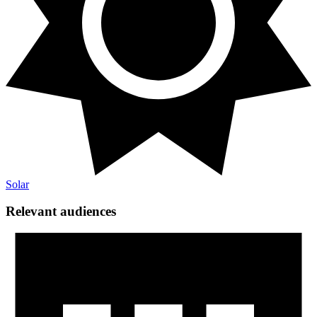
Solar​​​​‌ ‍ ​‍​‍‌‍ ‌ ​‍‌‍‍‌‌‍‌ ‌‍‍‌‌‍ ‍​‍​‍​ ‍‍​‍​‍‌ ​ ‌‍​‌‌‍ ‍‌‍‍‌‌ ‌​‌ ‍‌​‍ ‍‌‍‍‌‌‍ ​‍​‍​‍ ​​‍​‍‌‍‍​‌ ​‍‌‍‌‌‌‍‌‍​‍​‍​ ‍‍​‍​‍‌‍‍​‌ ‌​‌ ‌​‌ ​​​ ‍‍​‍ ​‍ ‌‍ ​‌‍ ‌‍​ ‌‍​‌‌‍ ​‌‍‍​‌‍ ‌ ​ ‌ ‌​​ ‍‍​ ​ ​ ​ ​ ​ ​ ​ ​‍ ‌‍‍‌‌‍ ‍‌ ‌​‌‍‌‌‌‍ ‍‌ ‌​​‍ ‌‍‌‌‌‍‌​‌‍‍‌‌ ‌​​‍ ‌‍ ‌‌‍ ‌‍‌​‌‍‌‌​ ‌‌ ​​‌ ​‍‌‍‌‌‌ ​ ‌‍‌‌‌‍ ‍‌ ‌​‌‍​‌‌ ‌​‌‍‍‌‌‍ ‌‍ ‍​ ‍ ‌‍‍‌‌‍‌​​ ‌​ ‌‍​ ‌‌​ ​​‌‍‌​​ ​ ​ ​ ​ ‍‌​ ‌ ​‍ ‌‌‍​‌​ ‌ ‌‍​‌‌‍‌‍​‍ ‌​ ‌​​ ‌​​ ‌ ‌‍​‍​‍ ‌‌‍​‍​ ​​​ ‍​​ ‌ ​‍ ‌​ ​‌​ ​​​ ‌‍‌‍‌​‌‍‌​​ ‌‍​ ‍‌​ ‌‍‌‍‌‌‌‍​‌​ ‌ ​ ​‌​ ‍ ‌ ‌​‌ ‍‌‌ ​​‌‍‌‌​ ‌‌ ‌​‌‍‌‌‌‍​ ‌‍‍​‌‍ ‍‌‍ ‌‍ ​‌‍ ‌‍‌ ‌ ‍‌​ ‍ ‌ ​​‌‍​‌‌ ‌​‌‍‍​​ ‌‌ ‌​‌‍‍‌‌ ‌​‌‍ ​‌‍‌‌​ ‌‍​‍‌‍​‌‌ ​ ‌‍‌‌‌‌‌‌‌ ​‍‌‍ ​​ ‌‌‍‍​‌ ‌​‌ ‌​‌ ​​​‍‌‌​ ​ ‌​​‌​‍‌‌​ ​‍‌​‌‍​‍‌‌​ ​‍‌​‌‍‌‍ ​‌‍ ‌‍​ ‌‍​‌‌‍ ​‌‍‍​‌‍ ‌ ​ ‌ ‌​​‍‌‌​ ​ ‌​​‌​ ​ ​ ​ ​ ​ ​ ​ ​‍‌‍‌‍‍‌‌‍‌​​ ‌​ ‌‍​ ‌‌​ ​​‌‍‌​​ ​ ​ ​ ​ ‍‌​ ‌ ​‍ ‌‌‍​‌​ ‌ ‌‍​‌‌‍‌‍​‍ ‌​ ‌​​ ‌​​ ‌ ‌‍​‍​‍ ‌‌‍​‍​ ​​​ ‍​​ ‌ ​‍ ‌​ ​‌​ ​​​ ‌‍‌‍‌​‌‍‌​​ ‌‍​ ‍‌​ ‌‍‌‍‌‌‌‍​‌​ ‌ ​ ​‌​‍‌‍‌ ‌​‌ ‍‌‌ ​​‌‍‌‌​ ‌‌ ‌​‌‍‌‌‌‍​ ‌‍‍​‌‍ ‍‌‍ ‌‍ ​‌‍ ‌‍‌ ‌ ‍‌​‍‌‍‌ ​​‌‍​‌‌ ‌​‌‍‍​​ ‌‌ ‌​‌‍‍‌‌ ‌​‌‍ ​‌‍‌‌​‍‌‍‌ ​​‌‍‌‌‌ ​‍‌ ​ ‌ ​​‌‍‌‌‌‍​ ‌ ‌​‌‍‍‌‌ ‌‍‌‍‌‌​ ‌‌ ​​‌ ‌‌‌‍​‍‌‍ ​‌‍‍‌‌ ​ ‌‍‍​‌‍‌‌‌‍‌​​‍​‍‌ ‌
Relevant audiences