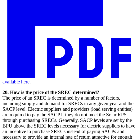
available here​​​​‌ ‍ ​‍​‍‌‍ ‌ ​‍‌‍‍‌‌‍‌ ‌‍‍‌‌‍ ‍​‍​‍​ ‍‍​‍​‍‌ ​ ‌‍​‌‌‍ ‍‌‍‍‌‌ ‌​‌ ‍‌​‍ ‍‌‍‍‌‌‍ ​‍​‍​‍ ​​‍​‍‌‍‍​‌ ​‍‌‍‌‌‌‍‌‍​‍​‍​ ‍‍​‍​‍‌‍‍​‌ ‌​‌ ‌​‌ ​​​ ‍‍​‍ ​‍ ‌‍ ​‌‍ ‌‍​ ‌‍​‌‌‍ ​‌‍‍​‌‍ ‌ ​ ‌ ‌​​ ‍‍​ ​ ​ ​ ​ ​ ​ ​ ​‍ ‌‍‍‌‌‍ ‍‌ ‌​‌‍‌‌‌‍ ‍‌ ‌​​‍ ‌‍‌‌‌‍‌​‌‍‍‌‌ ‌​​‍ ‌‍ ‌‌‍ ‌‍‌​‌‍‌‌​ ‌‌ ​​‌ ​‍‌‍‌‌‌ ​ ‌‍‌‌‌‍ ‍‌ ‌​‌‍​‌‌ ‌​‌‍‍‌‌‍ ‌‍ ‍​ ‍ ‌‍‍‌‌‍‌​​ ‌​ ​​‌‍‌‍‌‍‌‌​ ​​​ ‌‌​ ​‌‌‍‌‍‌‍‌‌​‍ ‌​ ‌​​ ​‌​ ‍​‌‍‌​​‍ ‌​ ‌​‌‍‌​​ ‌‍​ ‍‌​‍ ‌‌‍​‌​ ​ ​ ‌​‌‍​ ​‍ ‌‌‍‌‌‌‍‌‍​ ‌‍​ ‌​​ ‍​‌‍​ ‌‍‌​​ ‌​​ ​‍​ ​‌‌‍​ ​ ‌‌​ ‍ ‌ ‌​‌ ‍‌‌ ​​‌‍‌‌​ ‌‌‍‍​‌‍‌‌‌‍ ​‌ ​​‌‌‌​‌‍ ‌ ​​‌‍‍‌‌‍​ ​ ‍ ‌ ​​‌‍​‌‌ ‌​‌‍‍​​ ‌‌‍​ ‌‍ ‌‍ ‍‌ ‌​‌‍‌‌‌‍ ‍‌ ‌​​‍‌‌​ ‌‌‌​​‍‌‌ ‌‍‍ ‌‍‌‌‌ ‍‌​‍‌‌​ ​ ‌​‌​​‍‌‌​ ​ ‌​‌​​‍‌‌​ ​‍​ ​‍​ ​​​ ‍‌​ ​ ​ ​ ‌‍‌​​ ​​‌‍​‌‌‍‌‍​ ​ ​ ‌​‌‍‌‍​ ​​​‍‌‌​ ​‍​ ​‍​‍‌‌​ ‌‌‌​‌​​‍ ‍‌‍​ ‌‍‍​‌‍‍‌‌‍ ​‌‍‌​‌ ​‍‌‍‌‌‌‍ ‍​‍‌‌​ ‌‌‌​​‍‌‌ ‌‍‍ ‌‍‌‌‌ ‍‌​‍‌‌​ ​ ‌​‌​​‍‌‌​ ​ ‌​‌​​‍‌‌​ ​‍​ ​‍​ ​​​ ‌ ​ ​ ‌‍​‍​ ​‍‌‍‌​‌‍‌‍​ ​ ​ ‍‌​ ‍​​ ‌‍‌‍‌‌​‍‌‌​ ​‍​ ​‍​‍‌‌​ ‌‌‌​‌​​‍ ‍‌ ‌​‌‍‌‌‌ ‍​‌ ‌​​ ‌‍​‍‌‍​‌‌ ​ ‌‍‌‌‌‌‌‌‌ ​‍‌‍ ​​ ‌‌‍‍​‌ ‌​‌ ‌​‌ ​​​‍‌‌​ ​ ‌​​‌​‍‌‌​ ​‍‌​‌‍​‍‌‌​ ​‍‌​‌‍‌‍ ​‌‍ ‌‍​ ‌‍​‌‌‍ ​‌‍‍​‌‍ ‌ ​ ‌ ‌​​‍‌‌​ ​ ‌​​‌​ ​ ​ ​ ​ ​ ​ ​ ​‍‌‍‌‍‍‌‌‍‌​​ ‌​ ​​‌‍‌‍‌‍‌‌​ ​​​ ‌‌​ ​‌‌‍‌‍‌‍‌‌​‍ ‌​ ‌​​ ​‌​ ‍​‌‍‌​​‍ ‌​ ‌​‌‍‌​​ ‌‍​ ‍‌​‍ ‌‌‍​‌​ ​ ​ ‌​‌‍​ ​‍ ‌‌‍‌‌‌‍‌‍​ ‌‍​ ‌​​ ‍​‌‍​ ‌‍‌​​ ‌​​ ​‍​ ​‌‌‍​ ​ ‌‌​‍‌‍‌ ‌​‌ ‍‌‌ ​​‌‍‌‌​ ‌‌‍‍​‌‍‌‌‌‍ ​‌ ​​‌‌‌​‌‍ ‌ ​​‌‍‍‌‌‍​ ​‍‌‍‌ ​​‌‍​‌‌ ‌​‌‍‍​​ ‌‌‍​ ‌‍ ‌‍ ‍‌ ‌​‌‍‌‌‌‍ ‍‌ ‌​​‍‌‌​ ‌‌‌​​‍‌‌ ‌‍‍ ‌‍‌‌‌ ‍‌​‍‌‌​ ​ ‌​‌​​‍‌‌​ ​ ‌​‌​​‍‌‌​ ​‍​ ​‍​ ​​​ ‍‌​ ​ ​ ​ ‌‍‌​​ ​​‌‍​‌‌‍‌‍​ ​ ​ ‌​‌‍‌‍​ ​​​‍‌‌​ ​‍​ ​‍​‍‌‌​ ‌‌‌​‌​​‍ ‍‌‍​ ‌‍‍​‌‍‍‌‌‍ ​‌‍‌​‌ ​‍‌‍‌‌‌‍ ‍​‍‌‌​ ‌‌‌​​‍‌‌ ‌‍‍ ‌‍‌‌‌ ‍‌​‍‌‌​ ​ ‌​‌​​‍‌‌​ ​ ‌​‌​​‍‌‌​ ​‍​ ​‍​ ​​​ ‌ ​ ​ ‌‍​‍​ ​‍‌‍‌​‌‍‌‍​ ​ ​ ‍‌​ ‍​​ ‌‍‌‍‌‌​‍‌‌​ ​‍​ ​‍​‍‌‌​ ‌‌‌​‌​​‍ ‍‌ ‌​‌‍‌‌‌ ‍​‌ ‌​​‍‌‍‌ ​​‌‍‌‌‌ ​‍‌ ​ ‌ ​​‌‍‌‌‌‍​ ‌ ‌​‌‍‍‌‌ ‌‍‌‍‌‌​ ‌‌ ​​‌ ‌‌‌‍​‍‌‍ ​‌‍‍‌‌ ​ ‌‍‍​‌‍‌‌‌‍‌​​‍​‍‌ ‌
.​​​​‌ ‍ ​‍​‍‌‍ ‌ ​‍‌‍‍‌‌‍‌ ‌‍‍‌‌‍ ‍​‍​‍​ ‍‍​‍​‍‌ ​ ‌‍​‌‌‍ ‍‌‍‍‌‌ ‌​‌ ‍‌​‍ ‍‌‍‍‌‌‍ ​‍​‍​‍ ​​‍​‍‌‍‍​‌ ​‍‌‍‌‌‌‍‌‍​‍​‍​ ‍‍​‍​‍‌‍‍​‌ ‌​‌ ‌​‌ ​​​ ‍‍​‍ ​‍ ‌‍ ​‌‍ ‌‍​ ‌‍​‌‌‍ ​‌‍‍​‌‍ ‌ ​ ‌ ‌​​ ‍‍​ ​ ​ ​ ​ ​ ​ ​ ​‍ ‌‍‍‌‌‍ ‍‌ ‌​‌‍‌‌‌‍ ‍‌ ‌​​‍ ‌‍‌‌‌‍‌​‌‍‍‌‌ ‌​​‍ ‌‍ ‌‌‍ ‌‍‌​‌‍‌‌​ ‌‌ ​​‌ ​‍‌‍‌‌‌ ​ ‌‍‌‌‌‍ ‍‌ ‌​‌‍​‌‌ ‌​‌‍‍‌‌‍ ‌‍ ‍​ ‍ ‌‍‍‌‌‍‌​​ ‌​ ​​‌‍‌‍‌‍‌‌​ ​​​ ‌‌​ ​‌‌‍‌‍‌‍‌‌​‍ ‌​ ‌​​ ​‌​ ‍​‌‍‌​​‍ ‌​ ‌​‌‍‌​​ ‌‍​ ‍‌​‍ ‌‌‍​‌​ ​ ​ ‌​‌‍​ ​‍ ‌‌‍‌‌‌‍‌‍​ ‌‍​ ‌​​ ‍​‌‍​ ‌‍‌​​ ‌​​ ​‍​ ​‌‌‍​ ​ ‌‌​ ‍ ‌ ‌​‌ ‍‌‌ ​​‌‍‌‌​ ‌‌‍‍​‌‍‌‌‌‍ ​‌ ​​‌‌‌​‌‍ ‌ ​​‌‍‍‌‌‍​ ​ ‍ ‌ ​​‌‍​‌‌ ‌​‌‍‍​​ ‌‌‍​ ‌‍ ‌‍ ‍‌ ‌​‌‍‌‌‌‍ ‍‌ ‌​​‍‌‌​ ‌‌‌​​‍‌‌ ‌‍‍ ‌‍‌‌‌ ‍‌​‍‌‌​ ​ ‌​‌​​‍‌‌​ ​ ‌​‌​​‍‌‌​ ​‍​ ​‍​ ​​​ ‍‌​ ​ ​ ​ ‌‍‌​​ ​​‌‍​‌‌‍‌‍​ ​ ​ ‌​‌‍‌‍​ ​​​‍‌‌​ ​‍​ ​‍​‍‌‌​ ‌‌‌​‌​​‍ ‍‌‍​ ‌‍‍​‌‍‍‌‌‍ ​‌‍‌​‌ ​‍‌‍‌‌‌‍ ‍​‍‌‌​ ‌‌‌​​‍‌‌ ‌‍‍ ‌‍‌‌‌ ‍‌​‍‌‌​ ​ ‌​‌​​‍‌‌​ ​ ‌​‌​​‍‌‌​ ​‍​ ​‍‌‍​ ​ ‌ ​ ‌ ‌‍‌​‌‍‌‌​ ​‍‌‍‌‌‌‍​‍​ ​‌‌‍‌‍​ ‌ ​ ‍​​‍‌‌​ ​‍​ ​‍​‍‌‌​ ‌‌‌​‌​​‍ ‍‌ ‌​‌‍‌‌‌ ‍​‌ ‌​​ ‌‍​‍‌‍​‌‌ ​ ‌‍‌‌‌‌‌‌‌ ​‍‌‍ ​​ ‌‌‍‍​‌ ‌​‌ ‌​‌ ​​​‍‌‌​ ​ ‌​​‌​‍‌‌​ ​‍‌​‌‍​‍‌‌​ ​‍‌​‌‍‌‍ ​‌‍ ‌‍​ ‌‍​‌‌‍ ​‌‍‍​‌‍ ‌ ​ ‌ ‌​​‍‌‌​ ​ ‌​​‌​ ​ ​ ​ ​ ​ ​ ​ ​‍‌‍‌‍‍‌‌‍‌​​ ‌​ ​​‌‍‌‍‌‍‌‌​ ​​​ ‌‌​ ​‌‌‍‌‍‌‍‌‌​‍ ‌​ ‌​​ ​‌​ ‍​‌‍‌​​‍ ‌​ ‌​‌‍‌​​ ‌‍​ ‍‌​‍ ‌‌‍​‌​ ​ ​ ‌​‌‍​ ​‍ ‌‌‍‌‌‌‍‌‍​ ‌‍​ ‌​​ ‍​‌‍​ ‌‍‌​​ ‌​​ ​‍​ ​‌‌‍​ ​ ‌‌​‍‌‍‌ ‌​‌ ‍‌‌ ​​‌‍‌‌​ ‌‌‍‍​‌‍‌‌‌‍ ​‌ ​​‌‌‌​‌‍ ‌ ​​‌‍‍‌‌‍​ ​‍‌‍‌ ​​‌‍​‌‌ ‌​‌‍‍​​ ‌‌‍​ ‌‍ ‌‍ ‍‌ ‌​‌‍‌‌‌‍ ‍‌ ‌​​‍‌‌​ ‌‌‌​​‍‌‌ ‌‍‍ ‌‍‌‌‌ ‍‌​‍‌‌​ ​ ‌​‌​​‍‌‌​ ​ ‌​‌​​‍‌‌​ ​‍​ ​‍​ ​​​ ‍‌​ ​ ​ ​ ‌‍‌​​ ​​‌‍​‌‌‍‌‍​ ​ ​ ‌​‌‍‌‍​ ​​​‍‌‌​ ​‍​ ​‍​‍‌‌​ ‌‌‌​‌​​‍ ‍‌‍​ ‌‍‍​‌‍‍‌‌‍ ​‌‍‌​‌ ​‍‌‍‌‌‌‍ ‍​‍‌‌​ ‌‌‌​​‍‌‌ ‌‍‍ ‌‍‌‌‌ ‍‌​‍‌‌​ ​ ‌​‌​​‍‌‌​ ​ ‌​‌​​‍‌‌​ ​‍​ ​‍‌‍​ ​ ‌ ​ ‌ ‌‍‌​‌‍‌‌​ ​‍‌‍‌‌‌‍​‍​ ​‌‌‍‌‍​ ‌ ​ ‍​​‍‌‌​ ​‍​ ​‍​‍‌‌​ ‌‌‌​‌​​‍ ‍‌ ‌​‌‍‌‌‌ ‍​‌ ‌​​‍‌‍‌ ​​‌‍‌‌‌ ​‍‌ ​ ‌ ​​‌‍‌‌‌‍​ ‌ ‌​‌‍‍‌‌ ‌‍‌‍‌‌​ ‌‌ ​​‌ ‌‌‌‍​‍‌‍ ​‌‍‍‌‌ ​ ‌‍‍​‌‍‌‌‌‍‌​​‍​‍‌ ‌
20. How is the price of the SREC determined?​​​​‌ ‍ ​‍​‍‌‍ ‌ ​‍‌‍‍‌‌‍‌ ‌‍‍‌‌‍ ‍​‍​‍​ ‍‍​‍​‍‌ ​ ‌‍​‌‌‍ ‍‌‍‍‌‌ ‌​‌ ‍‌​‍ ‍‌‍‍‌‌‍ ​‍​‍​‍ ​​‍​‍‌‍‍​‌ ​‍‌‍‌‌‌‍‌‍​‍​‍​ ‍‍​‍​‍‌‍‍​‌ ‌​‌ ‌​‌ ​​​ ‍‍​‍ ​‍ ‌‍ ​‌‍ ‌‍​ ‌‍​‌‌‍ ​‌‍‍​‌‍ ‌ ​ ‌ ‌​​ ‍‍​ ​ ​ ​ ​ ​ ​ ​ ​‍ ‌‍‍‌‌‍ ‍‌ ‌​‌‍‌‌‌‍ ‍‌ ‌​​‍ ‌‍‌‌‌‍‌​‌‍‍‌‌ ‌​​‍ ‌‍ ‌‌‍ ‌‍‌​‌‍‌‌​ ‌‌ ​​‌ ​‍‌‍‌‌‌ ​ ‌‍‌‌‌‍ ‍‌ ‌​‌‍​‌‌ ‌​‌‍‍‌‌‍ ‌‍ ‍​ ‍ ‌‍‍‌‌‍‌​​ ‌​ ​​‌‍‌‍‌‍‌‌​ ​​​ ‌‌​ ​‌‌‍‌‍‌‍‌‌​‍ ‌​ ‌​​ ​‌​ ‍​‌‍‌​​‍ ‌​ ‌​‌‍‌​​ ‌‍​ ‍‌​‍ ‌‌‍​‌​ ​ ​ ‌​‌‍​ ​‍ ‌‌‍‌‌‌‍‌‍​ ‌‍​ ‌​​ ‍​‌‍​ ‌‍‌​​ ‌​​ ​‍​ ​‌‌‍​ ​ ‌‌​ ‍ ‌ ‌​‌ ‍‌‌ ​​‌‍‌‌​ ‌‌‍‍​‌‍‌‌‌‍ ​‌ ​​‌‌‌​‌‍ ‌ ​​‌‍‍‌‌‍​ ​ ‍ ‌ ​​‌‍​‌‌ ‌​‌‍‍​​ ‌‌‍​ ‌‍ ‌‍ ‍‌ ‌​‌‍‌‌‌‍ ‍‌ ‌​​‍‌‌​ ‌‌‌​​‍‌‌ ‌‍‍ ‌‍‌‌‌ ‍‌​‍‌‌​ ​ ‌​‌​​‍‌‌​ ​ ‌​‌​​‍‌‌​ ​‍​ ​‍​ ‌‌​ ‌‍‌‍‌‌‌‍​ ​ ‌‍​ ‌‌‌‍​‌​ ‍​‌‍​ ​ ​ ​ ​​‌‍‌​​‍‌‌​ ​‍​ ​‍​‍‌‌​ ‌‌‌​‌​​‍ ‍‌‍​ ‌‍‍​‌‍‍‌‌‍ ​‌‍‌​‌ ​‍‌‍‌‌‌‍ ‍​‍‌‌​ ‌‌‌​​‍‌‌ ‌‍‍ ‌‍‌‌‌ ‍‌​‍‌‌​ ​ ‌​‌​​‍‌‌​ ​ ‌​‌​​‍‌‌​ ​‍​ ​‍‌‍​‌​ ​‍​ ‌​​ ‌ ‌‍‌‌​ ‍​​ ​‌​ ‌ ​ ​‍‌‍‌​‌‍‌​‌‍‌‍​‍‌‌​ ​‍​ ​‍​‍‌‌​ ‌‌‌​‌​​‍ ‍‌ ‌​‌‍‌‌‌ ‍​‌ ‌​​ ‌‍​‍‌‍​‌‌ ​ ‌‍‌‌‌‌‌‌‌ ​‍‌‍ ​​ ‌‌‍‍​‌ ‌​‌ ‌​‌ ​​​‍‌‌​ ​ ‌​​‌​‍‌‌​ ​‍‌​‌‍​‍‌‌​ ​‍‌​‌‍‌‍ ​‌‍ ‌‍​ ‌‍​‌‌‍ ​‌‍‍​‌‍ ‌ ​ ‌ ‌​​‍‌‌​ ​ ‌​​‌​ ​ ​ ​ ​ ​ ​ ​ ​‍‌‍‌‍‍‌‌‍‌​​ ‌​ ​​‌‍‌‍‌‍‌‌​ ​​​ ‌‌​ ​‌‌‍‌‍‌‍‌‌​‍ ‌​ ‌​​ ​‌​ ‍​‌‍‌​​‍ ‌​ ‌​‌‍‌​​ ‌‍​ ‍‌​‍ ‌‌‍​‌​ ​ ​ ‌​‌‍​ ​‍ ‌‌‍‌‌‌‍‌‍​ ‌‍​ ‌​​ ‍​‌‍​ ‌‍‌​​ ‌​​ ​‍​ ​‌‌‍​ ​ ‌‌​‍‌‍‌ ‌​‌ ‍‌‌ ​​‌‍‌‌​ ‌‌‍‍​‌‍‌‌‌‍ ​‌ ​​‌‌‌​‌‍ ‌ ​​‌‍‍‌‌‍​ ​‍‌‍‌ ​​‌‍​‌‌ ‌​‌‍‍​​ ‌‌‍​ ‌‍ ‌‍ ‍‌ ‌​‌‍‌‌‌‍ ‍‌ ‌​​‍‌‌​ ‌‌‌​​‍‌‌ ‌‍‍ ‌‍‌‌‌ ‍‌​‍‌‌​ ​ ‌​‌​​‍‌‌​ ​ ‌​‌​​‍‌‌​ ​‍​ ​‍​ ‌‌​ ‌‍‌‍‌‌‌‍​ ​ ‌‍​ ‌‌‌‍​‌​ ‍​‌‍​ ​ ​ ​ ​​‌‍‌​​‍‌‌​ ​‍​ ​‍​‍‌‌​ ‌‌‌​‌​​‍ ‍‌‍​ ‌‍‍​‌‍‍‌‌‍ ​‌‍‌​‌ ​‍‌‍‌‌‌‍ ‍​‍‌‌​ ‌‌‌​​‍‌‌ ‌‍‍ ‌‍‌‌‌ ‍‌​‍‌‌​ ​ ‌​‌​​‍‌‌​ ​ ‌​‌​​‍‌‌​ ​‍​ ​‍‌‍​‌​ ​‍​ ‌​​ ‌ ‌‍‌‌​ ‍​​ ​‌​ ‌ ​ ​‍‌‍‌​‌‍‌​‌‍‌‍​‍‌‌​ ​‍​ ​‍​‍‌‌​ ‌‌‌​‌​​‍ ‍‌ ‌​‌‍‌‌‌ ‍​‌ ‌​​‍‌‍‌ ​​‌‍‌‌‌ ​‍‌ ​ ‌ ​​‌‍‌‌‌‍​ ‌ ‌​‌‍‍‌‌ ‌‍‌‍‌‌​ ‌‌ ​​‌ ‌‌‌‍​‍‌‍ ​‌‍‍‌‌ ​ ‌‍‍​‌‍‌‌‌‍‌​​‍​‍‌ ‌
The price of an SREC is determined by a number of factors,
including supply and demand for SRECs in any given year and the
SACP level. Electric suppliers and providers (load serving entities)
are required to pay the SACP if they do not meet the Solar RPS
through purchasing SRECs. Generally, SACP levels are set by the
BPU above the SREC levels necessary for electric suppliers to have
an incentive to purchase SRECs instead of paying SACPs and
necessary to provide an internal rate of return attractive for enough