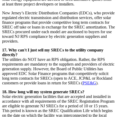
at least three project developers or installers. ​​​​‌ ‍ ​‍​‍‌‍ ‌ ​‍‌‍‍‌‌‍‌ ‌‍‍‌‌‍ ‍​‍​‍​ ‍‍​‍​‍‌ ​ ‌‍​‌‌‍ ‍‌‍‍‌‌ ‌​‌ ‍‌​‍ ‍‌‍‍‌‌‍ ​‍​‍​‍ ​​‍​‍‌‍‍​‌ ​‍‌‍‌‌‌‍‌‍​‍​‍​ ‍‍​‍​‍‌‍‍​‌ ‌​‌ ‌​‌ ​​​ ‍‍​‍ ​‍ ‌‍ ​‌‍ ‌‍​ ‌‍​‌‌‍ ​‌‍‍​‌‍ ‌ ​ ‌ ‌​​ ‍‍​ ​ ​ ​ ​ ​ ​ ​ ​‍ ‌‍‍‌‌‍ ‍‌ ‌​‌‍‌‌‌‍ ‍‌ ‌​​‍ ‌‍‌‌‌‍‌​‌‍‍‌‌ ‌​​‍ ‌‍ ‌‌‍ ‌‍‌​‌‍‌‌​ ‌‌ ​​‌ ​‍‌‍‌‌‌ ​ ‌‍‌‌‌‍ ‍‌ ‌​‌‍​‌‌ ‌​‌‍‍‌‌‍ ‌‍ ‍​ ‍ ‌‍‍‌‌‍‌​​ ‌​ ​​‌‍‌‍‌‍‌‌​ ​​​ ‌‌​ ​‌‌‍‌‍‌‍‌‌​‍ ‌​ ‌​​ ​‌​ ‍​‌‍‌​​‍ ‌​ ‌​‌‍‌​​ ‌‍​ ‍‌​‍ ‌‌‍​‌​ ​ ​ ‌​‌‍​ ​‍ ‌‌‍‌‌‌‍‌‍​ ‌‍​ ‌​​ ‍​‌‍​ ‌‍‌​​ ‌​​ ​‍​ ​‌‌‍​ ​ ‌‌​ ‍ ‌ ‌​‌ ‍‌‌ ​​‌‍‌‌​ ‌‌‍‍​‌‍‌‌‌‍ ​‌ ​​‌‌‌​‌‍ ‌ ​​‌‍‍‌‌‍​ ​ ‍ ‌ ​​‌‍​‌‌ ‌​‌‍‍​​ ‌‌‍​ ‌‍ ‌‍ ‍‌ ‌​‌‍‌‌‌‍ ‍‌ ‌​​‍‌‌​ ‌‌‌​​‍‌‌ ‌‍‍ ‌‍‌‌‌ ‍‌​‍‌‌​ ​ ‌​‌​​‍‌‌​ ​ ‌​‌​​‍‌‌​ ​‍​ ​‍​ ‍‌​ ​​‌‍​‌​ ‍​​ ​‌‌‍​‍​ ‌‌​ ‌‍‌‍​ ​ ‍​​ ‍​‌‍​ ​‍‌‌​ ​‍​ ​‍​‍‌‌​ ‌‌‌​‌​​‍ ‍‌‍​ ‌‍‍​‌‍‍‌‌‍ ​‌‍‌​‌ ​‍‌‍‌‌‌‍ ‍​‍‌‌​ ‌‌‌​​‍‌‌ ‌‍‍ ‌‍‌‌‌ ‍‌​‍‌‌​ ​ ‌​‌​​‍‌‌​ ​ ‌​‌​​‍‌‌​ ​‍​ ​‍​ ‌​​ ​ ​ ‌‍​ ‌​​ ‍‌​ ‌‌​ ‍​‌‍​ ‌‍‌‍​ ‌​​ ‌‍​ ‍​​‍‌‌​ ​‍​ ​‍​‍‌‌​ ‌‌‌​‌​​‍ ‍‌ ‌​‌‍‌‌‌ ‍​‌ ‌​​ ‌‍​‍‌‍​‌‌ ​ ‌‍‌‌‌‌‌‌‌ ​‍‌‍ ​​ ‌‌‍‍​‌ ‌​‌ ‌​‌ ​​​‍‌‌​ ​ ‌​​‌​‍‌‌​ ​‍‌​‌‍​‍‌‌​ ​‍‌​‌‍‌‍ ​‌‍ ‌‍​ ‌‍​‌‌‍ ​‌‍‍​‌‍ ‌ ​ ‌ ‌​​‍‌‌​ ​ ‌​​‌​ ​ ​ ​ ​ ​ ​ ​ ​‍‌‍‌‍‍‌‌‍‌​​ ‌​ ​​‌‍‌‍‌‍‌‌​ ​​​ ‌‌​ ​‌‌‍‌‍‌‍‌‌​‍ ‌​ ‌​​ ​‌​ ‍​‌‍‌​​‍ ‌​ ‌​‌‍‌​​ ‌‍​ ‍‌​‍ ‌‌‍​‌​ ​ ​ ‌​‌‍​ ​‍ ‌‌‍‌‌‌‍‌‍​ ‌‍​ ‌​​ ‍​‌‍​ ‌‍‌​​ ‌​​ ​‍​ ​‌‌‍​ ​ ‌‌​‍‌‍‌ ‌​‌ ‍‌‌ ​​‌‍‌‌​ ‌‌‍‍​‌‍‌‌‌‍ ​‌ ​​‌‌‌​‌‍ ‌ ​​‌‍‍‌‌‍​ ​‍‌‍‌ ​​‌‍​‌‌ ‌​‌‍‍​​ ‌‌‍​ ‌‍ ‌‍ ‍‌ ‌​‌‍‌‌‌‍ ‍‌ ‌​​‍‌‌​ ‌‌‌​​‍‌‌ ‌‍‍ ‌‍‌‌‌ ‍‌​‍‌‌​ ​ ‌​‌​​‍‌‌​ ​ ‌​‌​​‍‌‌​ ​‍​ ​‍​ ‍‌​ ​​‌‍​‌​ ‍​​ ​‌‌‍​‍​ ‌‌​ ‌‍‌‍​ ​ ‍​​ ‍​‌‍​ ​‍‌‌​ ​‍​ ​‍​‍‌‌​ ‌‌‌​‌​​‍ ‍‌‍​ ‌‍‍​‌‍‍‌‌‍ ​‌‍‌​‌ ​‍‌‍‌‌‌‍ ‍​‍‌‌​ ‌‌‌​​‍‌‌ ‌‍‍ ‌‍‌‌‌ ‍‌​‍‌‌​ ​ ‌​‌​​‍‌‌​ ​ ‌​‌​​‍‌‌​ ​‍​ ​‍​ ‌​​ ​ ​ ‌‍​ ‌​​ ‍‌​ ‌‌​ ‍​‌‍​ ‌‍‌‍​ ‌​​ ‌‍​ ‍​​‍‌‌​ ​‍​ ​‍​‍‌‌​ ‌‌‌​‌​​‍ ‍‌ ‌​‌‍‌‌‌ ‍​‌ ‌​​‍‌‍‌ ​​‌‍‌‌‌ ​‍‌ ​ ‌ ​​‌‍‌‌‌‍​ ‌ ‌​‌‍‍‌‌ ‌‍‌‍‌‌​ ‌‌ ​​‌ ‌‌‌‍​‍‌‍ ​‌‍‍‌‌ ​ ‌‍‍​‌‍‌‌‌‍‌​​‍​‍‌ ‌
New Jersey’s Electric Distribution Companies (EDCs), who provide
regulated electric transmission and distribution services, offer solar
finance programs that provide competitive long term contracts for
SREC off take or loans in exchange for the SREC amortization. The
SRECs procured under each model are auctioned to buyers for use
toward NJ RPS compliance by electric generation suppliers and
providers.​​​​‌ ‍ ​‍​‍‌‍ ‌ ​‍‌‍‍‌‌‍‌ ‌‍‍‌‌‍ ‍​‍​‍​ ‍‍​‍​‍‌ ​ ‌‍​‌‌‍ ‍‌‍‍‌‌ ‌​‌ ‍‌​‍ ‍‌‍‍‌‌‍ ​‍​‍​‍ ​​‍​‍‌‍‍​‌ ​‍‌‍‌‌‌‍‌‍​‍​‍​ ‍‍​‍​‍‌‍‍​‌ ‌​‌ ‌​‌ ​​​ ‍‍​‍ ​‍ ‌‍ ​‌‍ ‌‍​ ‌‍​‌‌‍ ​‌‍‍​‌‍ ‌ ​ ‌ ‌​​ ‍‍​ ​ ​ ​ ​ ​ ​ ​ ​‍ ‌‍‍‌‌‍ ‍‌ ‌​‌‍‌‌‌‍ ‍‌ ‌​​‍ ‌‍‌‌‌‍‌​‌‍‍‌‌ ‌​​‍ ‌‍ ‌‌‍ ‌‍‌​‌‍‌‌​ ‌‌ ​​‌ ​‍‌‍‌‌‌ ​ ‌‍‌‌‌‍ ‍‌ ‌​‌‍​‌‌ ‌​‌‍‍‌‌‍ ‌‍ ‍​ ‍ ‌‍‍‌‌‍‌​​ ‌​ ​​‌‍‌‍‌‍‌‌​ ​​​ ‌‌​ ​‌‌‍‌‍‌‍‌‌​‍ ‌​ ‌​​ ​‌​ ‍​‌‍‌​​‍ ‌​ ‌​‌‍‌​​ ‌‍​ ‍‌​‍ ‌‌‍​‌​ ​ ​ ‌​‌‍​ ​‍ ‌‌‍‌‌‌‍‌‍​ ‌‍​ ‌​​ ‍​‌‍​ ‌‍‌​​ ‌​​ ​‍​ ​‌‌‍​ ​ ‌‌​ ‍ ‌ ‌​‌ ‍‌‌ ​​‌‍‌‌​ ‌‌‍‍​‌‍‌‌‌‍ ​‌ ​​‌‌‌​‌‍ ‌ ​​‌‍‍‌‌‍​ ​ ‍ ‌ ​​‌‍​‌‌ ‌​‌‍‍​​ ‌‌‍​ ‌‍ ‌‍ ‍‌ ‌​‌‍‌‌‌‍ ‍‌ ‌​​‍‌‌​ ‌‌‌​​‍‌‌ ‌‍‍ ‌‍‌‌‌ ‍‌​‍‌‌​ ​ ‌​‌​​‍‌‌​ ​ ‌​‌​​‍‌‌​ ​‍​ ​‍​ ‌​​ ‍‌​ ​‌‌‍​‍​ ​​​ ​​‌‍​‍​ ​ ​ ​‌‌‍‌‌​ ​​​ ‍​​‍‌‌​ ​‍​ ​‍​‍‌‌​ ‌‌‌​‌​​‍ ‍‌‍​ ‌‍‍​‌‍‍‌‌‍ ​‌‍‌​‌ ​‍‌‍‌‌‌‍ ‍​‍‌‌​ ‌‌‌​​‍‌‌ ‌‍‍ ‌‍‌‌‌ ‍‌​‍‌‌​ ​ ‌​‌​​‍‌‌​ ​ ‌​‌​​‍‌‌​ ​‍​ ​‍​ ‌​​ ‌‌‌‍​ ‌‍​ ​ ‌‌‌‍‌‌​ ‍‌​ ​​​ ​‌​ ‍​​ ‌ ​ ‍​​‍‌‌​ ​‍​ ​‍​‍‌‌​ ‌‌‌​‌​​‍ ‍‌ ‌​‌‍‌‌‌ ‍​‌ ‌​​ ‌‍​‍‌‍​‌‌ ​ ‌‍‌‌‌‌‌‌‌ ​‍‌‍ ​​ ‌‌‍‍​‌ ‌​‌ ‌​‌ ​​​‍‌‌​ ​ ‌​​‌​‍‌‌​ ​‍‌​‌‍​‍‌‌​ ​‍‌​‌‍‌‍ ​‌‍ ‌‍​ ‌‍​‌‌‍ ​‌‍‍​‌‍ ‌ ​ ‌ ‌​​‍‌‌​ ​ ‌​​‌​ ​ ​ ​ ​ ​ ​ ​ ​‍‌‍‌‍‍‌‌‍‌​​ ‌​ ​​‌‍‌‍‌‍‌‌​ ​​​ ‌‌​ ​‌‌‍‌‍‌‍‌‌​‍ ‌​ ‌​​ ​‌​ ‍​‌‍‌​​‍ ‌​ ‌​‌‍‌​​ ‌‍​ ‍‌​‍ ‌‌‍​‌​ ​ ​ ‌​‌‍​ ​‍ ‌‌‍‌‌‌‍‌‍​ ‌‍​ ‌​​ ‍​‌‍​ ‌‍‌​​ ‌​​ ​‍​ ​‌‌‍​ ​ ‌‌​‍‌‍‌ ‌​‌ ‍‌‌ ​​‌‍‌‌​ ‌‌‍‍​‌‍‌‌‌‍ ​‌ ​​‌‌‌​‌‍ ‌ ​​‌‍‍‌‌‍​ ​‍‌‍‌ ​​‌‍​‌‌ ‌​‌‍‍​​ ‌‌‍​ ‌‍ ‌‍ ‍‌ ‌​‌‍‌‌‌‍ ‍‌ ‌​​‍‌‌​ ‌‌‌​​‍‌‌ ‌‍‍ ‌‍‌‌‌ ‍‌​‍‌‌​ ​ ‌​‌​​‍‌‌​ ​ ‌​‌​​‍‌‌​ ​‍​ ​‍​ ‌​​ ‍‌​ ​‌‌‍​‍​ ​​​ ​​‌‍​‍​ ​ ​ ​‌‌‍‌‌​ ​​​ ‍​​‍‌‌​ ​‍​ ​‍​‍‌‌​ ‌‌‌​‌​​‍ ‍‌‍​ ‌‍‍​‌‍‍‌‌‍ ​‌‍‌​‌ ​‍‌‍‌‌‌‍ ‍​‍‌‌​ ‌‌‌​​‍‌‌ ‌‍‍ ‌‍‌‌‌ ‍‌​‍‌‌​ ​ ‌​‌​​‍‌‌​ ​ ‌​‌​​‍‌‌​ ​‍​ ​‍​ ‌​​ ‌‌‌‍​ ‌‍​ ​ ‌‌‌‍‌‌​ ‍‌​ ​​​ ​‌​ ‍​​ ‌ ​ ‍​​‍‌‌​ ​‍​ ​‍​‍‌‌​ ‌‌‌​‌​​‍ ‍‌ ‌​‌‍‌‌‌ ‍​‌ ‌​​‍‌‍‌ ​​‌‍‌‌‌ ​‍‌ ​ ‌ ​​‌‍‌‌‌‍​ ‌ ‌​‌‍‍‌‌ ‌‍‌‍‌‌​ ‌‌ ​​‌ ‌‌‌‍​‍‌‍ ​‌‍‍‌‌ ​ ‌‍‍​‌‍‌‌‌‍‌​​‍​‍‌ ‌
17. Why can't I just sell my SRECs to the utility company
directly?​​​​‌ ‍ ​‍​‍‌‍ ‌ ​‍‌‍‍‌‌‍‌ ‌‍‍‌‌‍ ‍​‍​‍​ ‍‍​‍​‍‌ ​ ‌‍​‌‌‍ ‍‌‍‍‌‌ ‌​‌ ‍‌​‍ ‍‌‍‍‌‌‍ ​‍​‍​‍ ​​‍​‍‌‍‍​‌ ​‍‌‍‌‌‌‍‌‍​‍​‍​ ‍‍​‍​‍‌‍‍​‌ ‌​‌ ‌​‌ ​​​ ‍‍​‍ ​‍ ‌‍ ​‌‍ ‌‍​ ‌‍​‌‌‍ ​‌‍‍​‌‍ ‌ ​ ‌ ‌​​ ‍‍​ ​ ​ ​ ​ ​ ​ ​ ​‍ ‌‍‍‌‌‍ ‍‌ ‌​‌‍‌‌‌‍ ‍‌ ‌​​‍ ‌‍‌‌‌‍‌​‌‍‍‌‌ ‌​​‍ ‌‍ ‌‌‍ ‌‍‌​‌‍‌‌​ ‌‌ ​​‌ ​‍‌‍‌‌‌ ​ ‌‍‌‌‌‍ ‍‌ ‌​‌‍​‌‌ ‌​‌‍‍‌‌‍ ‌‍ ‍​ ‍ ‌‍‍‌‌‍‌​​ ‌​ ​​‌‍‌‍‌‍‌‌​ ​​​ ‌‌​ ​‌‌‍‌‍‌‍‌‌​‍ ‌​ ‌​​ ​‌​ ‍​‌‍‌​​‍ ‌​ ‌​‌‍‌​​ ‌‍​ ‍‌​‍ ‌‌‍​‌​ ​ ​ ‌​‌‍​ ​‍ ‌‌‍‌‌‌‍‌‍​ ‌‍​ ‌​​ ‍​‌‍​ ‌‍‌​​ ‌​​ ​‍​ ​‌‌‍​ ​ ‌‌​ ‍ ‌ ‌​‌ ‍‌‌ ​​‌‍‌‌​ ‌‌‍‍​‌‍‌‌‌‍ ​‌ ​​‌‌‌​‌‍ ‌ ​​‌‍‍‌‌‍​ ​ ‍ ‌ ​​‌‍​‌‌ ‌​‌‍‍​​ ‌‌‍​ ‌‍ ‌‍ ‍‌ ‌​‌‍‌‌‌‍ ‍‌ ‌​​‍‌‌​ ‌‌‌​​‍‌‌ ‌‍‍ ‌‍‌‌‌ ‍‌​‍‌‌​ ​ ‌​‌​​‍‌‌​ ​ ‌​‌​​‍‌‌​ ​‍​ ​‍‌‍‌​‌‍‌‍​ ‍‌​ ‌​​ ‍​‌‍‌‌​ ​‌​ ‌​​ ​ ​ ​‌​ ‌​‌‍​‌​‍‌‌​ ​‍​ ​‍​‍‌‌​ ‌‌‌​‌​​‍ ‍‌‍​ ‌‍‍​‌‍‍‌‌‍ ​‌‍‌​‌ ​‍‌‍‌‌‌‍ ‍​‍‌‌​ ‌‌‌​​‍‌‌ ‌‍‍ ‌‍‌‌‌ ‍‌​‍‌‌​ ​ ‌​‌​​‍‌‌​ ​ ‌​‌​​‍‌‌​ ​‍​ ​‍​ ​​​ ‌​‌‍​‌‌‍​‍‌‍‌‌‌‍‌​​ ​‌​ ​‍​ ​ ​ ‌ ​ ​ ​ ‌ ​‍‌‌​ ​‍​ ​‍​‍‌‌​ ‌‌‌​‌​​‍ ‍‌ ‌​‌‍‌‌‌ ‍​‌ ‌​​ ‌‍​‍‌‍​‌‌ ​ ‌‍‌‌‌‌‌‌‌ ​‍‌‍ ​​ ‌‌‍‍​‌ ‌​‌ ‌​‌ ​​​‍‌‌​ ​ ‌​​‌​‍‌‌​ ​‍‌​‌‍​‍‌‌​ ​‍‌​‌‍‌‍ ​‌‍ ‌‍​ ‌‍​‌‌‍ ​‌‍‍​‌‍ ‌ ​ ‌ ‌​​‍‌‌​ ​ ‌​​‌​ ​ ​ ​ ​ ​ ​ ​ ​‍‌‍‌‍‍‌‌‍‌​​ ‌​ ​​‌‍‌‍‌‍‌‌​ ​​​ ‌‌​ ​‌‌‍‌‍‌‍‌‌​‍ ‌​ ‌​​ ​‌​ ‍​‌‍‌​​‍ ‌​ ‌​‌‍‌​​ ‌‍​ ‍‌​‍ ‌‌‍​‌​ ​ ​ ‌​‌‍​ ​‍ ‌‌‍‌‌‌‍‌‍​ ‌‍​ ‌​​ ‍​‌‍​ ‌‍‌​​ ‌​​ ​‍​ ​‌‌‍​ ​ ‌‌​‍‌‍‌ ‌​‌ ‍‌‌ ​​‌‍‌‌​ ‌‌‍‍​‌‍‌‌‌‍ ​‌ ​​‌‌‌​‌‍ ‌ ​​‌‍‍‌‌‍​ ​‍‌‍‌ ​​‌‍​‌‌ ‌​‌‍‍​​ ‌‌‍​ ‌‍ ‌‍ ‍‌ ‌​‌‍‌‌‌‍ ‍‌ ‌​​‍‌‌​ ‌‌‌​​‍‌‌ ‌‍‍ ‌‍‌‌‌ ‍‌​‍‌‌​ ​ ‌​‌​​‍‌‌​ ​ ‌​‌​​‍‌‌​ ​‍​ ​‍‌‍‌​‌‍‌‍​ ‍‌​ ‌​​ ‍​‌‍‌‌​ ​‌​ ‌​​ ​ ​ ​‌​ ‌​‌‍​‌​‍‌‌​ ​‍​ ​‍​‍‌‌​ ‌‌‌​‌​​‍ ‍‌‍​ ‌‍‍​‌‍‍‌‌‍ ​‌‍‌​‌ ​‍‌‍‌‌‌‍ ‍​‍‌‌​ ‌‌‌​​‍‌‌ ‌‍‍ ‌‍‌‌‌ ‍‌​‍‌‌​ ​ ‌​‌​​‍‌‌​ ​ ‌​‌​​‍‌‌​ ​‍​ ​‍​ ​​​ ‌​‌‍​‌‌‍​‍‌‍‌‌‌‍‌​​ ​‌​ ​‍​ ​ ​ ‌ ​ ​ ​ ‌ ​‍‌‌​ ​‍​ ​‍​‍‌‌​ ‌‌‌​‌​​‍ ‍‌ ‌​‌‍‌‌‌ ‍​‌ ‌​​‍‌‍‌ ​​‌‍‌‌‌ ​‍‌ ​ ‌ ​​‌‍‌‌‌‍​ ‌ ‌​‌‍‍‌‌ ‌‍‌‍‌‌​ ‌‌ ​​‌ ‌‌‌‍​‍‌‍ ​‌‍‍‌‌ ​ ‌‍‍​‌‍‌‌‌‍‌​​‍​‍‌ ‌
The utilities do NOT have an RPS obligation. Rather, the RPS
requirements are mandatory to the suppliers and providers of electric
generation supply. However, the Board of Public Utilities has
approved EDC Solar Finance programs that competitively solicit
long term contracts for SRECs (open to ACE, JCP&L or Rockland
customers or provide loans in return for SRECs (​​​​‌ ‍ ​‍​‍‌‍ ‌ ​‍‌‍‍‌‌‍‌ ‌‍‍‌‌‍ ‍​‍​‍​ ‍‍​‍​‍‌ ​ ‌‍​‌‌‍ ‍‌‍‍‌‌ ‌​‌ ‍‌​‍ ‍‌‍‍‌‌‍ ​‍​‍​‍ ​​‍​‍‌‍‍​‌ ​‍‌‍‌‌‌‍‌‍​‍​‍​ ‍‍​‍​‍‌‍‍​‌ ‌​‌ ‌​‌ ​​​ ‍‍​‍ ​‍ ‌‍ ​‌‍ ‌‍​ ‌‍​‌‌‍ ​‌‍‍​‌‍ ‌ ​ ‌ ‌​​ ‍‍​ ​ ​ ​ ​ ​ ​ ​ ​‍ ‌‍‍‌‌‍ ‍‌ ‌​‌‍‌‌‌‍ ‍‌ ‌​​‍ ‌‍‌‌‌‍‌​‌‍‍‌‌ ‌​​‍ ‌‍ ‌‌‍ ‌‍‌​‌‍‌‌​ ‌‌ ​​‌ ​‍‌‍‌‌‌ ​ ‌‍‌‌‌‍ ‍‌ ‌​‌‍​‌‌ ‌​‌‍‍‌‌‍ ‌‍ ‍​ ‍ ‌‍‍‌‌‍‌​​ ‌​ ​​‌‍‌‍‌‍‌‌​ ​​​ ‌‌​ ​‌‌‍‌‍‌‍‌‌​‍ ‌​ ‌​​ ​‌​ ‍​‌‍‌​​‍ ‌​ ‌​‌‍‌​​ ‌‍​ ‍‌​‍ ‌‌‍​‌​ ​ ​ ‌​‌‍​ ​‍ ‌‌‍‌‌‌‍‌‍​ ‌‍​ ‌​​ ‍​‌‍​ ‌‍‌​​ ‌​​ ​‍​ ​‌‌‍​ ​ ‌‌​ ‍ ‌ ‌​‌ ‍‌‌ ​​‌‍‌‌​ ‌‌‍‍​‌‍‌‌‌‍ ​‌ ​​‌‌‌​‌‍ ‌ ​​‌‍‍‌‌‍​ ​ ‍ ‌ ​​‌‍​‌‌ ‌​‌‍‍​​ ‌‌‍​ ‌‍ ‌‍ ‍‌ ‌​‌‍‌‌‌‍ ‍‌ ‌​​‍‌‌​ ‌‌‌​​‍‌‌ ‌‍‍ ‌‍‌‌‌ ‍‌​‍‌‌​ ​ ‌​‌​​‍‌‌​ ​ ‌​‌​​‍‌‌​ ​‍​ ​‍‌‍‌​‌‍‌‍​ ‍‌​ ‌​​ ‍​‌‍‌‌​ ​‌​ ‌​​ ​ ​ ​‌​ ‌​‌‍​‌​‍‌‌​ ​‍​ ​‍​‍‌‌​ ‌‌‌​‌​​‍ ‍‌‍​ ‌‍‍​‌‍‍‌‌‍ ​‌‍‌​‌ ​‍‌‍‌‌‌‍ ‍​‍‌‌​ ‌‌‌​​‍‌‌ ‌‍‍ ‌‍‌‌‌ ‍‌​‍‌‌​ ​ ‌​‌​​‍‌‌​ ​ ‌​‌​​‍‌‌​ ​‍​ ​‍​ ​ ​ ​​​ ‍​​ ‌‌​ ​ ‌‍‌‌​ ‌​‌‍‌‍‌‍​‍‌‍‌‍​ ​‍​ ‌ ​‍‌‌​ ​‍​ ​‍​‍‌‌​ ‌‌‌​‌​​‍ ‍‌ ‌​‌‍‌‌‌ ‍​‌ ‌​​ ‌‍​‍‌‍​‌‌ ​ ‌‍‌‌‌‌‌‌‌ ​‍‌‍ ​​ ‌‌‍‍​‌ ‌​‌ ‌​‌ ​​​‍‌‌​ ​ ‌​​‌​‍‌‌​ ​‍‌​‌‍​‍‌‌​ ​‍‌​‌‍‌‍ ​‌‍ ‌‍​ ‌‍​‌‌‍ ​‌‍‍​‌‍ ‌ ​ ‌ ‌​​‍‌‌​ ​ ‌​​‌​ ​ ​ ​ ​ ​ ​ ​ ​‍‌‍‌‍‍‌‌‍‌​​ ‌​ ​​‌‍‌‍‌‍‌‌​ ​​​ ‌‌​ ​‌‌‍‌‍‌‍‌‌​‍ ‌​ ‌​​ ​‌​ ‍​‌‍‌​​‍ ‌​ ‌​‌‍‌​​ ‌‍​ ‍‌​‍ ‌‌‍​‌​ ​ ​ ‌​‌‍​ ​‍ ‌‌‍‌‌‌‍‌‍​ ‌‍​ ‌​​ ‍​‌‍​ ‌‍‌​​ ‌​​ ​‍​ ​‌‌‍​ ​ ‌‌​‍‌‍‌ ‌​‌ ‍‌‌ ​​‌‍‌‌​ ‌‌‍‍​‌‍‌‌‌‍ ​‌ ​​‌‌‌​‌‍ ‌ ​​‌‍‍‌‌‍​ ​‍‌‍‌ ​​‌‍​‌‌ ‌​‌‍‍​​ ‌‌‍​ ‌‍ ‌‍ ‍‌ ‌​‌‍‌‌‌‍ ‍‌ ‌​​‍‌‌​ ‌‌‌​​‍‌‌ ‌‍‍ ‌‍‌‌‌ ‍‌​‍‌‌​ ​ ‌​‌​​‍‌‌​ ​ ‌​‌​​‍‌‌​ ​‍​ ​‍‌‍‌​‌‍‌‍​ ‍‌​ ‌​​ ‍​‌‍‌‌​ ​‌​ ‌​​ ​ ​ ​‌​ ‌​‌‍​‌​‍‌‌​ ​‍​ ​‍​‍‌‌​ ‌‌‌​‌​​‍ ‍‌‍​ ‌‍‍​‌‍‍‌‌‍ ​‌‍‌​‌ ​‍‌‍‌‌‌‍ ‍​‍‌‌​ ‌‌‌​​‍‌‌ ‌‍‍ ‌‍‌‌‌ ‍‌​‍‌‌​ ​ ‌​‌​​‍‌‌​ ​ ‌​‌​​‍‌‌​ ​‍​ ​‍​ ​ ​ ​​​ ‍​​ ‌‌​ ​ ‌‍‌‌​ ‌​‌‍‌‍‌‍​‍‌‍‌‍​ ​‍​ ‌ ​‍‌‌​ ​‍​ ​‍​‍‌‌​ ‌‌‌​‌​​‍ ‍‌ ‌​‌‍‌‌‌ ‍​‌ ‌​​‍‌‍‌ ​​‌‍‌‌‌ ​‍‌ ​ ‌ ​​‌‍‌‌‌‍​ ‌ ‌​‌‍‍‌‌ ‌‍‌‍‌‌​ ‌‌ ​​‌ ‌‌‌‍​‍‌‍ ​‌‍‍‌‌ ​ ‌‍‍​‌‍‌‌‌‍‌​​‍​‍‌ ‌
PSE&G
).​​​​‌ ‍ ​‍​‍‌‍ ‌ ​‍‌‍‍‌‌‍‌ ‌‍‍‌‌‍ ‍​‍​‍​ ‍‍​‍​‍‌ ​ ‌‍​‌‌‍ ‍‌‍‍‌‌ ‌​‌ ‍‌​‍ ‍‌‍‍‌‌‍ ​‍​‍​‍ ​​‍​‍‌‍‍​‌ ​‍‌‍‌‌‌‍‌‍​‍​‍​ ‍‍​‍​‍‌‍‍​‌ ‌​‌ ‌​‌ ​​​ ‍‍​‍ ​‍ ‌‍ ​‌‍ ‌‍​ ‌‍​‌‌‍ ​‌‍‍​‌‍ ‌ ​ ‌ ‌​​ ‍‍​ ​ ​ ​ ​ ​ ​ ​ ​‍ ‌‍‍‌‌‍ ‍‌ ‌​‌‍‌‌‌‍ ‍‌ ‌​​‍ ‌‍‌‌‌‍‌​‌‍‍‌‌ ‌​​‍ ‌‍ ‌‌‍ ‌‍‌​‌‍‌‌​ ‌‌ ​​‌ ​‍‌‍‌‌‌ ​ ‌‍‌‌‌‍ ‍‌ ‌​‌‍​‌‌ ‌​‌‍‍‌‌‍ ‌‍ ‍​ ‍ ‌‍‍‌‌‍‌​​ ‌​ ​​‌‍‌‍‌‍‌‌​ ​​​ ‌‌​ ​‌‌‍‌‍‌‍‌‌​‍ ‌​ ‌​​ ​‌​ ‍​‌‍‌​​‍ ‌​ ‌​‌‍‌​​ ‌‍​ ‍‌​‍ ‌‌‍​‌​ ​ ​ ‌​‌‍​ ​‍ ‌‌‍‌‌‌‍‌‍​ ‌‍​ ‌​​ ‍​‌‍​ ‌‍‌​​ ‌​​ ​‍​ ​‌‌‍​ ​ ‌‌​ ‍ ‌ ‌​‌ ‍‌‌ ​​‌‍‌‌​ ‌‌‍‍​‌‍‌‌‌‍ ​‌ ​​‌‌‌​‌‍ ‌ ​​‌‍‍‌‌‍​ ​ ‍ ‌ ​​‌‍​‌‌ ‌​‌‍‍​​ ‌‌‍​ ‌‍ ‌‍ ‍‌ ‌​‌‍‌‌‌‍ ‍‌ ‌​​‍‌‌​ ‌‌‌​​‍‌‌ ‌‍‍ ‌‍‌‌‌ ‍‌​‍‌‌​ ​ ‌​‌​​‍‌‌​ ​ ‌​‌​​‍‌‌​ ​‍​ ​‍‌‍‌​‌‍‌‍​ ‍‌​ ‌​​ ‍​‌‍‌‌​ ​‌​ ‌​​ ​ ​ ​‌​ ‌​‌‍​‌​‍‌‌​ ​‍​ ​‍​‍‌‌​ ‌‌‌​‌​​‍ ‍‌‍​ ‌‍‍​‌‍‍‌‌‍ ​‌‍‌​‌ ​‍‌‍‌‌‌‍ ‍​‍‌‌​ ‌‌‌​​‍‌‌ ‌‍‍ ‌‍‌‌‌ ‍‌​‍‌‌​ ​ ‌​‌​​‍‌‌​ ​ ‌​‌​​‍‌‌​ ​‍​ ​‍‌‍​‍​ ​‌​ ‌​‌‍‌‍​ ​‌​ ‍​​ ​​​ ​ ​ ‍​‌‍​‍‌‍‌‌​ ‍‌​‍‌‌​ ​‍​ ​‍​‍‌‌​ ‌‌‌​‌​​‍ ‍‌ ‌​‌‍‌‌‌ ‍​‌ ‌​​ ‌‍​‍‌‍​‌‌ ​ ‌‍‌‌‌‌‌‌‌ ​‍‌‍ ​​ ‌‌‍‍​‌ ‌​‌ ‌​‌ ​​​‍‌‌​ ​ ‌​​‌​‍‌‌​ ​‍‌​‌‍​‍‌‌​ ​‍‌​‌‍‌‍ ​‌‍ ‌‍​ ‌‍​‌‌‍ ​‌‍‍​‌‍ ‌ ​ ‌ ‌​​‍‌‌​ ​ ‌​​‌​ ​ ​ ​ ​ ​ ​ ​ ​‍‌‍‌‍‍‌‌‍‌​​ ‌​ ​​‌‍‌‍‌‍‌‌​ ​​​ ‌‌​ ​‌‌‍‌‍‌‍‌‌​‍ ‌​ ‌​​ ​‌​ ‍​‌‍‌​​‍ ‌​ ‌​‌‍‌​​ ‌‍​ ‍‌​‍ ‌‌‍​‌​ ​ ​ ‌​‌‍​ ​‍ ‌‌‍‌‌‌‍‌‍​ ‌‍​ ‌​​ ‍​‌‍​ ‌‍‌​​ ‌​​ ​‍​ ​‌‌‍​ ​ ‌‌​‍‌‍‌ ‌​‌ ‍‌‌ ​​‌‍‌‌​ ‌‌‍‍​‌‍‌‌‌‍ ​‌ ​​‌‌‌​‌‍ ‌ ​​‌‍‍‌‌‍​ ​‍‌‍‌ ​​‌‍​‌‌ ‌​‌‍‍​​ ‌‌‍​ ‌‍ ‌‍ ‍‌ ‌​‌‍‌‌‌‍ ‍‌ ‌​​‍‌‌​ ‌‌‌​​‍‌‌ ‌‍‍ ‌‍‌‌‌ ‍‌​‍‌‌​ ​ ‌​‌​​‍‌‌​ ​ ‌​‌​​‍‌‌​ ​‍​ ​‍‌‍‌​‌‍‌‍​ ‍‌​ ‌​​ ‍​‌‍‌‌​ ​‌​ ‌​​ ​ ​ ​‌​ ‌​‌‍​‌​‍‌‌​ ​‍​ ​‍​‍‌‌​ ‌‌‌​‌​​‍ ‍‌‍​ ‌‍‍​‌‍‍‌‌‍ ​‌‍‌​‌ ​‍‌‍‌‌‌‍ ‍​‍‌‌​ ‌‌‌​​‍‌‌ ‌‍‍ ‌‍‌‌‌ ‍‌​‍‌‌​ ​ ‌​‌​​‍‌‌​ ​ ‌​‌​​‍‌‌​ ​‍​ ​‍‌‍​‍​ ​‌​ ‌​‌‍‌‍​ ​‌​ ‍​​ ​​​ ​ ​ ‍​‌‍​‍‌‍‌‌​ ‍‌​‍‌‌​ ​‍​ ​‍​‍‌‌​ ‌‌‌​‌​​‍ ‍‌ ‌​‌‍‌‌‌ ‍​‌ ‌​​‍‌‍‌ ​​‌‍‌‌‌ ​‍‌ ​ ‌ ​​‌‍‌‌‌‍​ ‌ ‌​‌‍‍‌‌ ‌‍‌‍‌‌​ ‌‌ ​​‌ ‌‌‌‍​‍‌‍ ​‌‍‍‌‌ ​ ‌‍‍​‌‍‌‌‌‍‌​​‍​‍‌ ‌
18. How long will my system generate SRECs?​​​​‌ ‍ ​‍​‍‌‍ ‌ ​‍‌‍‍‌‌‍‌ ‌‍‍‌‌‍ ‍​‍​‍​ ‍‍​‍​‍‌ ​ ‌‍​‌‌‍ ‍‌‍‍‌‌ ‌​‌ ‍‌​‍ ‍‌‍‍‌‌‍ ​‍​‍​‍ ​​‍​‍‌‍‍​‌ ​‍‌‍‌‌‌‍‌‍​‍​‍​ ‍‍​‍​‍‌‍‍​‌ ‌​‌ ‌​‌ ​​​ ‍‍​‍ ​‍ ‌‍ ​‌‍ ‌‍​ ‌‍​‌‌‍ ​‌‍‍​‌‍ ‌ ​ ‌ ‌​​ ‍‍​ ​ ​ ​ ​ ​ ​ ​ ​‍ ‌‍‍‌‌‍ ‍‌ ‌​‌‍‌‌‌‍ ‍‌ ‌​​‍ ‌‍‌‌‌‍‌​‌‍‍‌‌ ‌​​‍ ‌‍ ‌‌‍ ‌‍‌​‌‍‌‌​ ‌‌ ​​‌ ​‍‌‍‌‌‌ ​ ‌‍‌‌‌‍ ‍‌ ‌​‌‍​‌‌ ‌​‌‍‍‌‌‍ ‌‍ ‍​ ‍ ‌‍‍‌‌‍‌​​ ‌​ ​​‌‍‌‍‌‍‌‌​ ​​​ ‌‌​ ​‌‌‍‌‍‌‍‌‌​‍ ‌​ ‌​​ ​‌​ ‍​‌‍‌​​‍ ‌​ ‌​‌‍‌​​ ‌‍​ ‍‌​‍ ‌‌‍​‌​ ​ ​ ‌​‌‍​ ​‍ ‌‌‍‌‌‌‍‌‍​ ‌‍​ ‌​​ ‍​‌‍​ ‌‍‌​​ ‌​​ ​‍​ ​‌‌‍​ ​ ‌‌​ ‍ ‌ ‌​‌ ‍‌‌ ​​‌‍‌‌​ ‌‌‍‍​‌‍‌‌‌‍ ​‌ ​​‌‌‌​‌‍ ‌ ​​‌‍‍‌‌‍​ ​ ‍ ‌ ​​‌‍​‌‌ ‌​‌‍‍​​ ‌‌‍​ ‌‍ ‌‍ ‍‌ ‌​‌‍‌‌‌‍ ‍‌ ‌​​‍‌‌​ ‌‌‌​​‍‌‌ ‌‍‍ ‌‍‌‌‌ ‍‌​‍‌‌​ ​ ‌​‌​​‍‌‌​ ​ ‌​‌​​‍‌‌​ ​‍​ ​‍‌‍‌​​ ​‌‌‍​‌‌‍‌‍​ ‌‍​ ​ ‌‍​ ​ ‌​​ ​‍‌‍​‍​ ‌​​ ​​​‍‌‌​ ​‍​ ​‍​‍‌‌​ ‌‌‌​‌​​‍ ‍‌‍​ ‌‍‍​‌‍‍‌‌‍ ​‌‍‌​‌ ​‍‌‍‌‌‌‍ ‍​‍‌‌​ ‌‌‌​​‍‌‌ ‌‍‍ ‌‍‌‌‌ ‍‌​‍‌‌​ ​ ‌​‌​​‍‌‌​ ​ ‌​‌​​‍‌‌​ ​‍​ ​‍​ ​​‌‍‌‍‌‍​ ‌‍​ ​ ‌ ​ ​​​ ‌‌​ ​‌​ ​ ‌‍​‌‌‍​ ​ ‌ ​‍‌‌​ ​‍​ ​‍​‍‌‌​ ‌‌‌​‌​​‍ ‍‌ ‌​‌‍‌‌‌ ‍​‌ ‌​​ ‌‍​‍‌‍​‌‌ ​ ‌‍‌‌‌‌‌‌‌ ​‍‌‍ ​​ ‌‌‍‍​‌ ‌​‌ ‌​‌ ​​​‍‌‌​ ​ ‌​​‌​‍‌‌​ ​‍‌​‌‍​‍‌‌​ ​‍‌​‌‍‌‍ ​‌‍ ‌‍​ ‌‍​‌‌‍ ​‌‍‍​‌‍ ‌ ​ ‌ ‌​​‍‌‌​ ​ ‌​​‌​ ​ ​ ​ ​ ​ ​ ​ ​‍‌‍‌‍‍‌‌‍‌​​ ‌​ ​​‌‍‌‍‌‍‌‌​ ​​​ ‌‌​ ​‌‌‍‌‍‌‍‌‌​‍ ‌​ ‌​​ ​‌​ ‍​‌‍‌​​‍ ‌​ ‌​‌‍‌​​ ‌‍​ ‍‌​‍ ‌‌‍​‌​ ​ ​ ‌​‌‍​ ​‍ ‌‌‍‌‌‌‍‌‍​ ‌‍​ ‌​​ ‍​‌‍​ ‌‍‌​​ ‌​​ ​‍​ ​‌‌‍​ ​ ‌‌​‍‌‍‌ ‌​‌ ‍‌‌ ​​‌‍‌‌​ ‌‌‍‍​‌‍‌‌‌‍ ​‌ ​​‌‌‌​‌‍ ‌ ​​‌‍‍‌‌‍​ ​‍‌‍‌ ​​‌‍​‌‌ ‌​‌‍‍​​ ‌‌‍​ ‌‍ ‌‍ ‍‌ ‌​‌‍‌‌‌‍ ‍‌ ‌​​‍‌‌​ ‌‌‌​​‍‌‌ ‌‍‍ ‌‍‌‌‌ ‍‌​‍‌‌​ ​ ‌​‌​​‍‌‌​ ​ ‌​‌​​‍‌‌​ ​‍​ ​‍‌‍‌​​ ​‌‌‍​‌‌‍‌‍​ ‌‍​ ​ ‌‍​ ​ ‌​​ ​‍‌‍​‍​ ‌​​ ​​​‍‌‌​ ​‍​ ​‍​‍‌‌​ ‌‌‌​‌​​‍ ‍‌‍​ ‌‍‍​‌‍‍‌‌‍ ​‌‍‌​‌ ​‍‌‍‌‌‌‍ ‍​‍‌‌​ ‌‌‌​​‍‌‌ ‌‍‍ ‌‍‌‌‌ ‍‌​‍‌‌​ ​ ‌​‌​​‍‌‌​ ​ ‌​‌​​‍‌‌​ ​‍​ ​‍​ ​​‌‍‌‍‌‍​ ‌‍​ ​ ‌ ​ ​​​ ‌‌​ ​‌​ ​ ‌‍​‌‌‍​ ​ ‌ ​‍‌‌​ ​‍​ ​‍​‍‌‌​ ‌‌‌​‌​​‍ ‍‌ ‌​‌‍‌‌‌ ‍​‌ ‌​​‍‌‍‌ ​​‌‍‌‌‌ ​‍‌ ​ ‌ ​​‌‍‌‌‌‍​ ‌ ‌​‌‍‍‌‌ ‌‍‌‍‌‌​ ‌‌ ​​‌ ‌‌‌‍​‍‌‍ ​‌‍‍‌‌ ​ ‌‍‍​‌‍‌‌‌‍‌​​‍​‍‌ ‌
Solar electric generation facilities that are accepted and installed in
accordance with all requirements of the SREC Registration Program
are eligible to generate NJ SRECs for a period of 10 or 15 years.
This period is known as the SREC Qualification Life which begins
on the date on which the facility was interconnected to the local