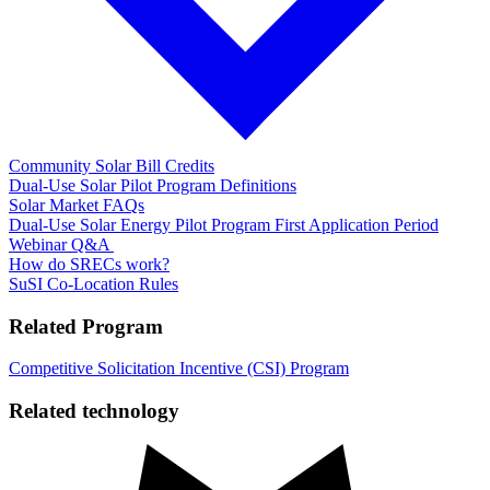
Community Solar Bill Credits​​​​‌ ‍ ​‍​‍‌‍ ‌ ​‍‌‍‍‌‌‍‌ ‌‍‍‌‌‍ ‍​‍​‍​ ‍‍​‍​‍‌ ​ ‌‍​‌‌‍ ‍‌‍‍‌‌ ‌​‌ ‍‌​‍ ‍‌‍‍‌‌‍ ​‍​‍​‍ ​​‍​‍‌‍‍​‌ ​‍‌‍‌‌‌‍‌‍​‍​‍​ ‍‍​‍​‍‌‍‍​‌ ‌​‌ ‌​‌ ​​​ ‍‍​‍ ​‍ ‌‍ ​‌‍ ‌‍​ ‌‍​‌‌‍ ​‌‍‍​‌‍ ‌ ​ ‌ ‌​​ ‍‍​ ​ ​ ​ ​ ​ ​ ​ ​‍ ‌‍‍‌‌‍ ‍‌ ‌​‌‍‌‌‌‍ ‍‌ ‌​​‍ ‌‍‌‌‌‍‌​‌‍‍‌‌ ‌​​‍ ‌‍ ‌‌‍ ‌‍‌​‌‍‌‌​ ‌‌ ​​‌ ​‍‌‍‌‌‌ ​ ‌‍‌‌‌‍ ‍‌ ‌​‌‍​‌‌ ‌​‌‍‍‌‌‍ ‌‍ ‍​ ‍ ‌‍‍‌‌‍‌​​ ‌​ ​​​ ‌‍‌‍​‍​ ‌‌‌‍​‌​ ​‍​ ‍‌‌‍​‍​‍ ‌​ ‌ ‌‍‌‌​ ​ ‌‍​‍​‍ ‌​ ‌​​ ‌‍​ ‌ ‌‍​ ​‍ ‌‌‍​‍‌‍​ ​ ‍‌​ ‍​​‍ ‌‌‍‌‍​ ‌‌​ ​​​ ​ ‌‍​‍​ ​​‌‍​‌​ ​‍​ ‌‍‌‍‌​​ ​ ‌‍​‌​ ‍ ‌ ‌​‌ ‍‌‌ ​​‌‍‌‌​ ‌‌‍‍​‌‍‌‌‌‍ ​‌ ​​‌‌‌​‌‍ ‌ ​​‌‍‍‌‌‍​ ​ ‍ ‌ ​​‌‍​‌‌ ‌​‌‍‍​​ ‌‌ ‌​‌‍‍‌‌ ‌​‌‍ ​‌‍‌‌​ ‌‍​‍‌‍​‌‌ ​ ‌‍‌‌‌‌‌‌‌ ​‍‌‍ ​​ ‌‌‍‍​‌ ‌​‌ ‌​‌ ​​​‍‌‌​ ​ ‌​​‌​‍‌‌​ ​‍‌​‌‍​‍‌‌​ ​‍‌​‌‍‌‍ ​‌‍ ‌‍​ ‌‍​‌‌‍ ​‌‍‍​‌‍ ‌ ​ ‌ ‌​​‍‌‌​ ​ ‌​​‌​ ​ ​ ​ ​ ​ ​ ​ ​‍‌‍‌‍‍‌‌‍‌​​ ‌​ ​​​ ‌‍‌‍​‍​ ‌‌‌‍​‌​ ​‍​ ‍‌‌‍​‍​‍ ‌​ ‌ ‌‍‌‌​ ​ ‌‍​‍​‍ ‌​ ‌​​ ‌‍​ ‌ ‌‍​ ​‍ ‌‌‍​‍‌‍​ ​ ‍‌​ ‍​​‍ ‌‌‍‌‍​ ‌‌​ ​​​ ​ ‌‍​‍​ ​​‌‍​‌​ ​‍​ ‌‍‌‍‌​​ ​ ‌‍​‌​‍‌‍‌ ‌​‌ ‍‌‌ ​​‌‍‌‌​ ‌‌‍‍​‌‍‌‌‌‍ ​‌ ​​‌‌‌​‌‍ ‌ ​​‌‍‍‌‌‍​ ​‍‌‍‌ ​​‌‍​‌‌ ‌​‌‍‍​​ ‌‌ ‌​‌‍‍‌‌ ‌​‌‍ ​‌‍‌‌​‍‌‍‌ ​​‌‍‌‌‌ ​‍‌ ​ ‌ ​​‌‍‌‌‌‍​ ‌ ‌​‌‍‍‌‌ ‌‍‌‍‌‌​ ‌‌ ​​‌ ‌‌‌‍​‍‌‍ ​‌‍‍‌‌ ​ ‌‍‍​‌‍‌‌‌‍‌​​‍​‍‌ ‌
Dual-Use Solar Pilot Program Definitions​​​​‌ ‍ ​‍​‍‌‍ ‌ ​‍‌‍‍‌‌‍‌ ‌‍‍‌‌‍ ‍​‍​‍​ ‍‍​‍​‍‌ ​ ‌‍​‌‌‍ ‍‌‍‍‌‌ ‌​‌ ‍‌​‍ ‍‌‍‍‌‌‍ ​‍​‍​‍ ​​‍​‍‌‍‍​‌ ​‍‌‍‌‌‌‍‌‍​‍​‍​ ‍‍​‍​‍‌‍‍​‌ ‌​‌ ‌​‌ ​​​ ‍‍​‍ ​‍ ‌‍ ​‌‍ ‌‍​ ‌‍​‌‌‍ ​‌‍‍​‌‍ ‌ ​ ‌ ‌​​ ‍‍​ ​ ​ ​ ​ ​ ​ ​ ​‍ ‌‍‍‌‌‍ ‍‌ ‌​‌‍‌‌‌‍ ‍‌ ‌​​‍ ‌‍‌‌‌‍‌​‌‍‍‌‌ ‌​​‍ ‌‍ ‌‌‍ ‌‍‌​‌‍‌‌​ ‌‌ ​​‌ ​‍‌‍‌‌‌ ​ ‌‍‌‌‌‍ ‍‌ ‌​‌‍​‌‌ ‌​‌‍‍‌‌‍ ‌‍ ‍​ ‍ ‌‍‍‌‌‍‌​​ ‌​ ​​‌‍​‍​ ​ ​ ‍​​ ‌‌​ ‌‌​ ​ ​ ‌​​‍ ‌‌‍​‍‌‍‌‌‌‍​‌‌‍‌‍​‍ ‌​ ‌​​ ​​​ ‌‌‌‍​ ​‍ ‌​ ‍‌​ ‌‍‌‍​ ​ ‌​​‍ ‌​ ‌ ​ ​​‌‍‌‌​ ​‍‌‍‌​‌‍‌‍‌‍‌‌​ ‌‍​ ‍​‌‍‌‍​ ‌‌​ ​ ​ ‍ ‌ ‌​‌ ‍‌‌ ​​‌‍‌‌​ ‌‌‍‍​‌‍‌‌‌‍ ​‌ ​​‌‌‌​‌‍ ‌ ​​‌‍‍‌‌‍​ ​ ‍ ‌ ​​‌‍​‌‌ ‌​‌‍‍​​ ‌‌ ‌​‌‍‍‌‌ ‌​‌‍ ​‌‍‌‌​ ‌‍​‍‌‍​‌‌ ​ ‌‍‌‌‌‌‌‌‌ ​‍‌‍ ​​ ‌‌‍‍​‌ ‌​‌ ‌​‌ ​​​‍‌‌​ ​ ‌​​‌​‍‌‌​ ​‍‌​‌‍​‍‌‌​ ​‍‌​‌‍‌‍ ​‌‍ ‌‍​ ‌‍​‌‌‍ ​‌‍‍​‌‍ ‌ ​ ‌ ‌​​‍‌‌​ ​ ‌​​‌​ ​ ​ ​ ​ ​ ​ ​ ​‍‌‍‌‍‍‌‌‍‌​​ ‌​ ​​‌‍​‍​ ​ ​ ‍​​ ‌‌​ ‌‌​ ​ ​ ‌​​‍ ‌‌‍​‍‌‍‌‌‌‍​‌‌‍‌‍​‍ ‌​ ‌​​ ​​​ ‌‌‌‍​ ​‍ ‌​ ‍‌​ ‌‍‌‍​ ​ ‌​​‍ ‌​ ‌ ​ ​​‌‍‌‌​ ​‍‌‍‌​‌‍‌‍‌‍‌‌​ ‌‍​ ‍​‌‍‌‍​ ‌‌​ ​ ​‍‌‍‌ ‌​‌ ‍‌‌ ​​‌‍‌‌​ ‌‌‍‍​‌‍‌‌‌‍ ​‌ ​​‌‌‌​‌‍ ‌ ​​‌‍‍‌‌‍​ ​‍‌‍‌ ​​‌‍​‌‌ ‌​‌‍‍​​ ‌‌ ‌​‌‍‍‌‌ ‌​‌‍ ​‌‍‌‌​‍‌‍‌ ​​‌‍‌‌‌ ​‍‌ ​ ‌ ​​‌‍‌‌‌‍​ ‌ ‌​‌‍‍‌‌ ‌‍‌‍‌‌​ ‌‌ ​​‌ ‌‌‌‍​‍‌‍ ​‌‍‍‌‌ ​ ‌‍‍​‌‍‌‌‌‍‌​​‍​‍‌ ‌
Solar Market FAQs​​​​‌ ‍ ​‍​‍‌‍ ‌ ​‍‌‍‍‌‌‍‌ ‌‍‍‌‌‍ ‍​‍​‍​ ‍‍​‍​‍‌ ​ ‌‍​‌‌‍ ‍‌‍‍‌‌ ‌​‌ ‍‌​‍ ‍‌‍‍‌‌‍ ​‍​‍​‍ ​​‍​‍‌‍‍​‌ ​‍‌‍‌‌‌‍‌‍​‍​‍​ ‍‍​‍​‍‌‍‍​‌ ‌​‌ ‌​‌ ​​​ ‍‍​‍ ​‍ ‌‍ ​‌‍ ‌‍​ ‌‍​‌‌‍ ​‌‍‍​‌‍ ‌ ​ ‌ ‌​​ ‍‍​ ​ ​ ​ ​ ​ ​ ​ ​‍ ‌‍‍‌‌‍ ‍‌ ‌​‌‍‌‌‌‍ ‍‌ ‌​​‍ ‌‍‌‌‌‍‌​‌‍‍‌‌ ‌​​‍ ‌‍ ‌‌‍ ‌‍‌​‌‍‌‌​ ‌‌ ​​‌ ​‍‌‍‌‌‌ ​ ‌‍‌‌‌‍ ‍‌ ‌​‌‍​‌‌ ‌​‌‍‍‌‌‍ ‌‍ ‍​ ‍ ‌‍‍‌‌‍‌​​ ‌​ ​​‌‍‌‍‌‍‌‌​ ​​​ ‌‌​ ​‌‌‍‌‍‌‍‌‌​‍ ‌​ ‌​​ ​‌​ ‍​‌‍‌​​‍ ‌​ ‌​‌‍‌​​ ‌‍​ ‍‌​‍ ‌‌‍​‌​ ​ ​ ‌​‌‍​ ​‍ ‌‌‍‌‌‌‍‌‍​ ‌‍​ ‌​​ ‍​‌‍​ ‌‍‌​​ ‌​​ ​‍​ ​‌‌‍​ ​ ‌‌​ ‍ ‌ ‌​‌ ‍‌‌ ​​‌‍‌‌​ ‌‌‍‍​‌‍‌‌‌‍ ​‌ ​​‌‌‌​‌‍ ‌ ​​‌‍‍‌‌‍​ ​ ‍ ‌ ​​‌‍​‌‌ ‌​‌‍‍​​ ‌‌ ‌​‌‍‍‌‌ ‌​‌‍ ​‌‍‌‌​ ‌‍​‍‌‍​‌‌ ​ ‌‍‌‌‌‌‌‌‌ ​‍‌‍ ​​ ‌‌‍‍​‌ ‌​‌ ‌​‌ ​​​‍‌‌​ ​ ‌​​‌​‍‌‌​ ​‍‌​‌‍​‍‌‌​ ​‍‌​‌‍‌‍ ​‌‍ ‌‍​ ‌‍​‌‌‍ ​‌‍‍​‌‍ ‌ ​ ‌ ‌​​‍‌‌​ ​ ‌​​‌​ ​ ​ ​ ​ ​ ​ ​ ​‍‌‍‌‍‍‌‌‍‌​​ ‌​ ​​‌‍‌‍‌‍‌‌​ ​​​ ‌‌​ ​‌‌‍‌‍‌‍‌‌​‍ ‌​ ‌​​ ​‌​ ‍​‌‍‌​​‍ ‌​ ‌​‌‍‌​​ ‌‍​ ‍‌​‍ ‌‌‍​‌​ ​ ​ ‌​‌‍​ ​‍ ‌‌‍‌‌‌‍‌‍​ ‌‍​ ‌​​ ‍​‌‍​ ‌‍‌​​ ‌​​ ​‍​ ​‌‌‍​ ​ ‌‌​‍‌‍‌ ‌​‌ ‍‌‌ ​​‌‍‌‌​ ‌‌‍‍​‌‍‌‌‌‍ ​‌ ​​‌‌‌​‌‍ ‌ ​​‌‍‍‌‌‍​ ​‍‌‍‌ ​​‌‍​‌‌ ‌​‌‍‍​​ ‌‌ ‌​‌‍‍‌‌ ‌​‌‍ ​‌‍‌‌​‍‌‍‌ ​​‌‍‌‌‌ ​‍‌ ​ ‌ ​​‌‍‌‌‌‍​ ‌ ‌​‌‍‍‌‌ ‌‍‌‍‌‌​ ‌‌ ​​‌ ‌‌‌‍​‍‌‍ ​‌‍‍‌‌ ​ ‌‍‍​‌‍‌‌‌‍‌​​‍​‍‌ ‌
Dual-Use Solar Energy Pilot Program First Application Period
Webinar Q&A ​​​​‌ ‍ ​‍​‍‌‍ ‌ ​‍‌‍‍‌‌‍‌ ‌‍‍‌‌‍ ‍​‍​‍​ ‍‍​‍​‍‌ ​ ‌‍​‌‌‍ ‍‌‍‍‌‌ ‌​‌ ‍‌​‍ ‍‌‍‍‌‌‍ ​‍​‍​‍ ​​‍​‍‌‍‍​‌ ​‍‌‍‌‌‌‍‌‍​‍​‍​ ‍‍​‍​‍‌‍‍​‌ ‌​‌ ‌​‌ ​​​ ‍‍​‍ ​‍ ‌‍ ​‌‍ ‌‍​ ‌‍​‌‌‍ ​‌‍‍​‌‍ ‌ ​ ‌ ‌​​ ‍‍​ ​ ​ ​ ​ ​ ​ ​ ​‍ ‌‍‍‌‌‍ ‍‌ ‌​‌‍‌‌‌‍ ‍‌ ‌​​‍ ‌‍‌‌‌‍‌​‌‍‍‌‌ ‌​​‍ ‌‍ ‌‌‍ ‌‍‌​‌‍‌‌​ ‌‌ ​​‌ ​‍‌‍‌‌‌ ​ ‌‍‌‌‌‍ ‍‌ ‌​‌‍​‌‌ ‌​‌‍‍‌‌‍ ‌‍ ‍​ ‍ ‌‍‍‌‌‍‌​​ ‌​ ​‌​ ‌‌​ ‌‍​ ​​​ ​​​ ‌​‌‍‌​‌‍​‍​‍ ‌‌‍‌‍‌‍​ ‌‍​‌‌‍‌‍​‍ ‌​ ‌​​ ​‍‌‍​ ​ ‌‍​‍ ‌​ ‍​​ ‌ ​ ​‌​ ​ ​‍ ‌‌‍​‍​ ​‌‌‍​ ​ ‌​‌‍​‌​ ‌‍​ ‍​​ ​​‌‍​‍‌‍‌​​ ‍‌‌‍​‍​ ‍ ‌ ‌​‌ ‍‌‌ ​​‌‍‌‌​ ‌‌‍‍​‌‍‌‌‌‍ ​‌ ​​‌‌‌​‌‍ ‌ ​​‌‍‍‌‌‍​ ​ ‍ ‌ ​​‌‍​‌‌ ‌​‌‍‍​​ ‌‌ ‌​‌‍‍‌‌ ‌​‌‍ ​‌‍‌‌​ ‌‍​‍‌‍​‌‌ ​ ‌‍‌‌‌‌‌‌‌ ​‍‌‍ ​​ ‌‌‍‍​‌ ‌​‌ ‌​‌ ​​​‍‌‌​ ​ ‌​​‌​‍‌‌​ ​‍‌​‌‍​‍‌‌​ ​‍‌​‌‍‌‍ ​‌‍ ‌‍​ ‌‍​‌‌‍ ​‌‍‍​‌‍ ‌ ​ ‌ ‌​​‍‌‌​ ​ ‌​​‌​ ​ ​ ​ ​ ​ ​ ​ ​‍‌‍‌‍‍‌‌‍‌​​ ‌​ ​‌​ ‌‌​ ‌‍​ ​​​ ​​​ ‌​‌‍‌​‌‍​‍​‍ ‌‌‍‌‍‌‍​ ‌‍​‌‌‍‌‍​‍ ‌​ ‌​​ ​‍‌‍​ ​ ‌‍​‍ ‌​ ‍​​ ‌ ​ ​‌​ ​ ​‍ ‌‌‍​‍​ ​‌‌‍​ ​ ‌​‌‍​‌​ ‌‍​ ‍​​ ​​‌‍​‍‌‍‌​​ ‍‌‌‍​‍​‍‌‍‌ ‌​‌ ‍‌‌ ​​‌‍‌‌​ ‌‌‍‍​‌‍‌‌‌‍ ​‌ ​​‌‌‌​‌‍ ‌ ​​‌‍‍‌‌‍​ ​‍‌‍‌ ​​‌‍​‌‌ ‌​‌‍‍​​ ‌‌ ‌​‌‍‍‌‌ ‌​‌‍ ​‌‍‌‌​‍‌‍‌ ​​‌‍‌‌‌ ​‍‌ ​ ‌ ​​‌‍‌‌‌‍​ ‌ ‌​‌‍‍‌‌ ‌‍‌‍‌‌​ ‌‌ ​​‌ ‌‌‌‍​‍‌‍ ​‌‍‍‌‌ ​ ‌‍‍​‌‍‌‌‌‍‌​​‍​‍‌ ‌
How do SRECs work?​​​​‌ ‍ ​‍​‍‌‍ ‌ ​‍‌‍‍‌‌‍‌ ‌‍‍‌‌‍ ‍​‍​‍​ ‍‍​‍​‍‌ ​ ‌‍​‌‌‍ ‍‌‍‍‌‌ ‌​‌ ‍‌​‍ ‍‌‍‍‌‌‍ ​‍​‍​‍ ​​‍​‍‌‍‍​‌ ​‍‌‍‌‌‌‍‌‍​‍​‍​ ‍‍​‍​‍‌‍‍​‌ ‌​‌ ‌​‌ ​​​ ‍‍​‍ ​‍ ‌‍ ​‌‍ ‌‍​ ‌‍​‌‌‍ ​‌‍‍​‌‍ ‌ ​ ‌ ‌​​ ‍‍​ ​ ​ ​ ​ ​ ​ ​ ​‍ ‌‍‍‌‌‍ ‍‌ ‌​‌‍‌‌‌‍ ‍‌ ‌​​‍ ‌‍‌‌‌‍‌​‌‍‍‌‌ ‌​​‍ ‌‍ ‌‌‍ ‌‍‌​‌‍‌‌​ ‌‌ ​​‌ ​‍‌‍‌‌‌ ​ ‌‍‌‌‌‍ ‍‌ ‌​‌‍​‌‌ ‌​‌‍‍‌‌‍ ‌‍ ‍​ ‍ ‌‍‍‌‌‍‌​​ ‌​ ​‌​ ‌ ‌‍‌‍‌‍​ ‌‍​‍​ ‌‍‌‍‌‌​ ​ ​‍ ‌​ ‌​​ ​‍​ ‍​​ ‍‌​‍ ‌​ ‌​​ ‌‍​ ‌‌‌‍​ ​‍ ‌​ ‍‌‌‍​‌​ ‌​​ ​​​‍ ‌​ ​​​ ‍​​ ​‌​ ‌‌‌‍‌‍​ ‍‌‌‍​‍​ ‌ ​ ​​‌‍‌​‌‍‌‌​ ‍‌​ ‍ ‌ ‌​‌ ‍‌‌ ​​‌‍‌‌​ ‌‌‍‍​‌‍‌‌‌‍ ​‌ ​​‌‌‌​‌‍ ‌ ​​‌‍‍‌‌‍​ ​ ‍ ‌ ​​‌‍​‌‌ ‌​‌‍‍​​ ‌‌ ‌​‌‍‍‌‌ ‌​‌‍ ​‌‍‌‌​ ‌‍​‍‌‍​‌‌ ​ ‌‍‌‌‌‌‌‌‌ ​‍‌‍ ​​ ‌‌‍‍​‌ ‌​‌ ‌​‌ ​​​‍‌‌​ ​ ‌​​‌​‍‌‌​ ​‍‌​‌‍​‍‌‌​ ​‍‌​‌‍‌‍ ​‌‍ ‌‍​ ‌‍​‌‌‍ ​‌‍‍​‌‍ ‌ ​ ‌ ‌​​‍‌‌​ ​ ‌​​‌​ ​ ​ ​ ​ ​ ​ ​ ​‍‌‍‌‍‍‌‌‍‌​​ ‌​ ​‌​ ‌ ‌‍‌‍‌‍​ ‌‍​‍​ ‌‍‌‍‌‌​ ​ ​‍ ‌​ ‌​​ ​‍​ ‍​​ ‍‌​‍ ‌​ ‌​​ ‌‍​ ‌‌‌‍​ ​‍ ‌​ ‍‌‌‍​‌​ ‌​​ ​​​‍ ‌​ ​​​ ‍​​ ​‌​ ‌‌‌‍‌‍​ ‍‌‌‍​‍​ ‌ ​ ​​‌‍‌​‌‍‌‌​ ‍‌​‍‌‍‌ ‌​‌ ‍‌‌ ​​‌‍‌‌​ ‌‌‍‍​‌‍‌‌‌‍ ​‌ ​​‌‌‌​‌‍ ‌ ​​‌‍‍‌‌‍​ ​‍‌‍‌ ​​‌‍​‌‌ ‌​‌‍‍​​ ‌‌ ‌​‌‍‍‌‌ ‌​‌‍ ​‌‍‌‌​‍‌‍‌ ​​‌‍‌‌‌ ​‍‌ ​ ‌ ​​‌‍‌‌‌‍​ ‌ ‌​‌‍‍‌‌ ‌‍‌‍‌‌​ ‌‌ ​​‌ ‌‌‌‍​‍‌‍ ​‌‍‍‌‌ ​ ‌‍‍​‌‍‌‌‌‍‌​​‍​‍‌ ‌
SuSI Co-Location Rules​​​​‌ ‍ ​‍​‍‌‍ ‌ ​‍‌‍‍‌‌‍‌ ‌‍‍‌‌‍ ‍​‍​‍​ ‍‍​‍​‍‌ ​ ‌‍​‌‌‍ ‍‌‍‍‌‌ ‌​‌ ‍‌​‍ ‍‌‍‍‌‌‍ ​‍​‍​‍ ​​‍​‍‌‍‍​‌ ​‍‌‍‌‌‌‍‌‍​‍​‍​ ‍‍​‍​‍‌‍‍​‌ ‌​‌ ‌​‌ ​​​ ‍‍​‍ ​‍ ‌‍ ​‌‍ ‌‍​ ‌‍​‌‌‍ ​‌‍‍​‌‍ ‌ ​ ‌ ‌​​ ‍‍​ ​ ​ ​ ​ ​ ​ ​ ​‍ ‌‍‍‌‌‍ ‍‌ ‌​‌‍‌‌‌‍ ‍‌ ‌​​‍ ‌‍‌‌‌‍‌​‌‍‍‌‌ ‌​​‍ ‌‍ ‌‌‍ ‌‍‌​‌‍‌‌​ ‌‌ ​​‌ ​‍‌‍‌‌‌ ​ ‌‍‌‌‌‍ ‍‌ ‌​‌‍​‌‌ ‌​‌‍‍‌‌‍ ‌‍ ‍​ ‍ ‌‍‍‌‌‍‌​​ ‌​ ​‌‌‍‌​‌‍​ ​ ​‌​ ​ ​ ​‍​ ​ ‌‍‌‍​‍ ‌‌‍​ ​ ‍​​ ​​‌‍​ ​‍ ‌​ ‌​​ ​‍‌‍​ ​ ‌​​‍ ‌​ ‍​‌‍‌‌‌‍​ ​ ‍​​‍ ‌‌‍​‌‌‍‌‌‌‍​‌​ ‌‍​ ​‌​ ‌‍​ ‌ ​ ​‌​ ‌‌​ ‌‌​ ​ ​ ‌‌​ ‍ ‌ ‌​‌ ‍‌‌ ​​‌‍‌‌​ ‌‌‍‍​‌‍‌‌‌‍ ​‌ ​​‌‌‌​‌‍ ‌ ​​‌‍‍‌‌‍​ ​ ‍ ‌ ​​‌‍​‌‌ ‌​‌‍‍​​ ‌‌ ‌​‌‍‍‌‌ ‌​‌‍ ​‌‍‌‌​ ‌‍​‍‌‍​‌‌ ​ ‌‍‌‌‌‌‌‌‌ ​‍‌‍ ​​ ‌‌‍‍​‌ ‌​‌ ‌​‌ ​​​‍‌‌​ ​ ‌​​‌​‍‌‌​ ​‍‌​‌‍​‍‌‌​ ​‍‌​‌‍‌‍ ​‌‍ ‌‍​ ‌‍​‌‌‍ ​‌‍‍​‌‍ ‌ ​ ‌ ‌​​‍‌‌​ ​ ‌​​‌​ ​ ​ ​ ​ ​ ​ ​ ​‍‌‍‌‍‍‌‌‍‌​​ ‌​ ​‌‌‍‌​‌‍​ ​ ​‌​ ​ ​ ​‍​ ​ ‌‍‌‍​‍ ‌‌‍​ ​ ‍​​ ​​‌‍​ ​‍ ‌​ ‌​​ ​‍‌‍​ ​ ‌​​‍ ‌​ ‍​‌‍‌‌‌‍​ ​ ‍​​‍ ‌‌‍​‌‌‍‌‌‌‍​‌​ ‌‍​ ​‌​ ‌‍​ ‌ ​ ​‌​ ‌‌​ ‌‌​ ​ ​ ‌‌​‍‌‍‌ ‌​‌ ‍‌‌ ​​‌‍‌‌​ ‌‌‍‍​‌‍‌‌‌‍ ​‌ ​​‌‌‌​‌‍ ‌ ​​‌‍‍‌‌‍​ ​‍‌‍‌ ​​‌‍​‌‌ ‌​‌‍‍​​ ‌‌ ‌​‌‍‍‌‌ ‌​‌‍ ​‌‍‌‌​‍‌‍‌ ​​‌‍‌‌‌ ​‍‌ ​ ‌ ​​‌‍‌‌‌‍​ ‌ ‌​‌‍‍‌‌ ‌‍‌‍‌‌​ ‌‌ ​​‌ ‌‌‌‍​‍‌‍ ​‌‍‍‌‌ ​ ‌‍‍​‌‍‌‌‌‍‌​​‍​‍‌ ‌
Related Program​​​​‌ ‍ ​‍​‍‌‍ ‌ ​‍‌‍‍‌‌‍‌ ‌‍‍‌‌‍ ‍​‍​‍​ ‍‍​‍​‍‌ ​ ‌‍​‌‌‍ ‍‌‍‍‌‌ ‌​‌ ‍‌​‍ ‍‌‍‍‌‌‍ ​‍​‍​‍ ​​‍​‍‌‍‍​‌ ​‍‌‍‌‌‌‍‌‍​‍​‍​ ‍‍​‍​‍‌‍‍​‌ ‌​‌ ‌​‌ ​​​ ‍‍​‍ ​‍ ‌‍ ​‌‍ ‌‍​ ‌‍​‌‌‍ ​‌‍‍​‌‍ ‌ ​ ‌ ‌​​ ‍‍​ ​ ​ ​ ​ ​ ​ ​ ​‍ ‌‍‍‌‌‍ ‍‌ ‌​‌‍‌‌‌‍ ‍‌ ‌​​‍ ‌‍‌‌‌‍‌​‌‍‍‌‌ ‌​​‍ ‌‍ ‌‌‍ ‌‍‌​‌‍‌‌​ ‌‌ ​​‌ ​‍‌‍‌‌‌ ​ ‌‍‌‌‌‍ ‍‌ ‌​‌‍​‌‌ ‌​‌‍‍‌‌‍ ‌‍ ‍​ ‍ ‌‍‍‌‌‍‌​​ ‌​ ​​​ ‌‌​ ‌ ‌‍​‍​ ‌‍‌‍‌‌​ ‌‌‌‍​‌​‍ ‌‌‍‌​​ ‌‌​ ‍​‌‍​‌​‍ ‌​ ‌​​ ‌​​ ‍‌​ ​‍​‍ ‌​ ‍‌‌‍​‍​ ​‌​ ​ ​‍ ‌​ ​​​ ‌​​ ‌​‌‍‌​​ ‌‍​ ‌ ‌‍​ ‌‍‌​​ ‌‍​ ‌​​ ​ ​ ​​​ ‍ ‌ ‌​‌ ‍‌‌ ​​‌‍‌‌​ ‌‌‍‍​‌‍‌‌‌‍ ​‌ ​​‌‌‌​‌‍ ‌ ​​‌‍‍‌‌‍​ ​ ‍ ‌ ​​‌‍​‌‌ ‌​‌‍‍​​ ‌‌ ​ ‌‍‍‌‌‍‌​‌‍‌‌‌‍​‍‌‍​‌‌ ​‍​‍‌‌​ ‌‌‌​​‍‌‌ ‌‍‍ ‌‍‌‌‌ ‍‌​‍‌‌​ ​ ‌​‌​​‍‌‌​ ​ ‌​‌​​‍‌‌​ ​‍​ ​‍​ ​‌‌‍​‍‌‍‌​​ ‌‌​ ‌​‌‍​‌‌‍‌​‌‍​‌​ ‌ ​ ​‍​ ​‍​ ​‍​‍‌‌​ ​‍​ ​‍​‍‌‌​ ‌‌‌​‌​​‍ ‍‌‍‍​‌‍‌‌‌‍​‌‌‍‌​‌‍‍‌‌‍ ‍‌‍‌ ​ ‌‍​‍‌‍​‌‌ ​ ‌‍‌‌‌‌‌‌‌ ​‍‌‍ ​​ ‌‌‍‍​‌ ‌​‌ ‌​‌ ​​​‍‌‌​ ​ ‌​​‌​‍‌‌​ ​‍‌​‌‍​‍‌‌​ ​‍‌​‌‍‌‍ ​‌‍ ‌‍​ ‌‍​‌‌‍ ​‌‍‍​‌‍ ‌ ​ ‌ ‌​​‍‌‌​ ​ ‌​​‌​ ​ ​ ​ ​ ​ ​ ​ ​‍‌‍‌‍‍‌‌‍‌​​ ‌​ ​​​ ‌‌​ ‌ ‌‍​‍​ ‌‍‌‍‌‌​ ‌‌‌‍​‌​‍ ‌‌‍‌​​ ‌‌​ ‍​‌‍​‌​‍ ‌​ ‌​​ ‌​​ ‍‌​ ​‍​‍ ‌​ ‍‌‌‍​‍​ ​‌​ ​ ​‍ ‌​ ​​​ ‌​​ ‌​‌‍‌​​ ‌‍​ ‌ ‌‍​ ‌‍‌​​ ‌‍​ ‌​​ ​ ​ ​​​‍‌‍‌ ‌​‌ ‍‌‌ ​​‌‍‌‌​ ‌‌‍‍​‌‍‌‌‌‍ ​‌ ​​‌‌‌​‌‍ ‌ ​​‌‍‍‌‌‍​ ​‍‌‍‌ ​​‌‍​‌‌ ‌​‌‍‍​​ ‌‌ ​ ‌‍‍‌‌‍‌​‌‍‌‌‌‍​‍‌‍​‌‌ ​‍​‍‌‌​ ‌‌‌​​‍‌‌ ‌‍‍ ‌‍‌‌‌ ‍‌​‍‌‌​ ​ ‌​‌​​‍‌‌​ ​ ‌​‌​​‍‌‌​ ​‍​ ​‍​ ​‌‌‍​‍‌‍‌​​ ‌‌​ ‌​‌‍​‌‌‍‌​‌‍​‌​ ‌ ​ ​‍​ ​‍​ ​‍​‍‌‌​ ​‍​ ​‍​‍‌‌​ ‌‌‌​‌​​‍ ‍‌‍‍​‌‍‌‌‌‍​‌‌‍‌​‌‍‍‌‌‍ ‍‌‍‌ ​‍‌‍‌ ​​‌‍‌‌‌ ​‍‌ ​ ‌ ​​‌‍‌‌‌‍​ ‌ ‌​‌‍‍‌‌ ‌‍‌‍‌‌​ ‌‌ ​​‌ ‌‌‌‍​‍‌‍ ​‌‍‍‌‌ ​ ‌‍‍​‌‍‌‌‌‍‌​​‍​‍‌ ‌
Competitive Solicitation Incentive (CSI) Program​​​​‌ ‍ ​‍​‍‌‍ ‌ ​‍‌‍‍‌‌‍‌ ‌‍‍‌‌‍ ‍​‍​‍​ ‍‍​‍​‍‌ ​ ‌‍​‌‌‍ ‍‌‍‍‌‌ ‌​‌ ‍‌​‍ ‍‌‍‍‌‌‍ ​‍​‍​‍ ​​‍​‍‌‍‍​‌ ​‍‌‍‌‌‌‍‌‍​‍​‍​ ‍‍​‍​‍‌‍‍​‌ ‌​‌ ‌​‌ ​​​ ‍‍​‍ ​‍ ‌‍ ​‌‍ ‌‍​ ‌‍​‌‌‍ ​‌‍‍​‌‍ ‌ ​ ‌ ‌​​ ‍‍​ ​ ​ ​ ​ ​ ​ ​ ​‍ ‌‍‍‌‌‍ ‍‌ ‌​‌‍‌‌‌‍ ‍‌ ‌​​‍ ‌‍‌‌‌‍‌​‌‍‍‌‌ ‌​​‍ ‌‍ ‌‌‍ ‌‍‌​‌‍‌‌​ ‌‌ ​​‌ ​‍‌‍‌‌‌ ​ ‌‍‌‌‌‍ ‍‌ ‌​‌‍​‌‌ ‌​‌‍‍‌‌‍ ‌‍ ‍​ ‍ ‌‍‍‌‌‍‌​​ ‌​ ​​​ ‌‌​ ‌ ‌‍​‍​ ‌‍‌‍‌‌​ ‌‌‌‍​‌​‍ ‌‌‍‌​​ ‌‌​ ‍​‌‍​‌​‍ ‌​ ‌​​ ‌​​ ‍‌​ ​‍​‍ ‌​ ‍‌‌‍​‍​ ​‌​ ​ ​‍ ‌​ ​​​ ‌​​ ‌​‌‍‌​​ ‌‍​ ‌ ‌‍​ ‌‍‌​​ ‌‍​ ‌​​ ​ ​ ​​​ ‍ ‌ ‌​‌ ‍‌‌ ​​‌‍‌‌​ ‌‌‍‍​‌‍‌‌‌‍ ​‌ ​​‌‌‌​‌‍ ‌ ​​‌‍‍‌‌‍​ ​ ‍ ‌ ​​‌‍​‌‌ ‌​‌‍‍​​ ‌‌ ​ ‌‍‍‌‌‍‌​‌‍‌‌‌‍​‍‌‍​‌‌ ​‍​‍‌‌​ ‌‌‌​​‍‌‌ ‌‍‍ ‌‍‌‌‌ ‍‌​‍‌‌​ ​ ‌​‌​​‍‌‌​ ​ ‌​‌​​‍‌‌​ ​‍​ ​‍​ ​‌‌‍​‍‌‍‌​​ ‌‌​ ‌​‌‍​‌‌‍‌​‌‍​‌​ ‌ ​ ​‍​ ​‍​ ​‍​‍‌‌​ ​‍​ ​‍​‍‌‌​ ‌‌‌​‌​​‍ ‍‌‍​ ‌‍ ‌‍ ‍‌ ‌​‌‍‌‌‌‍ ‍‌ ‌​​‍‌‌​ ‌‌‌​​‍‌‌ ‌‍‍ ‌‍‌‌‌ ‍‌​‍‌‌​ ​ ‌​‌​​‍‌‌​ ​ ‌​‌​​‍‌‌​ ​‍​ ​‍​ ​ ​ ‌‌​ ‌​‌‍​‍‌‍‌‌​ ​ ‌‍‌‌​ ‌‌​ ​‌​ ‌‌‌‍‌‌​ ‍‌​‍‌‌​ ​‍​ ​‍​‍‌‌​ ‌‌‌​‌​​‍ ‍‌ ‌​‌‍‌‌‌ ‍​‌ ‌​​ ‌‍​‍‌‍​‌‌ ​ ‌‍‌‌‌‌‌‌‌ ​‍‌‍ ​​ ‌‌‍‍​‌ ‌​‌ ‌​‌ ​​​‍‌‌​ ​ ‌​​‌​‍‌‌​ ​‍‌​‌‍​‍‌‌​ ​‍‌​‌‍‌‍ ​‌‍ ‌‍​ ‌‍​‌‌‍ ​‌‍‍​‌‍ ‌ ​ ‌ ‌​​‍‌‌​ ​ ‌​​‌​ ​ ​ ​ ​ ​ ​ ​ ​‍‌‍‌‍‍‌‌‍‌​​ ‌​ ​​​ ‌‌​ ‌ ‌‍​‍​ ‌‍‌‍‌‌​ ‌‌‌‍​‌​‍ ‌‌‍‌​​ ‌‌​ ‍​‌‍​‌​‍ ‌​ ‌​​ ‌​​ ‍‌​ ​‍​‍ ‌​ ‍‌‌‍​‍​ ​‌​ ​ ​‍ ‌​ ​​​ ‌​​ ‌​‌‍‌​​ ‌‍​ ‌ ‌‍​ ‌‍‌​​ ‌‍​ ‌​​ ​ ​ ​​​‍‌‍‌ ‌​‌ ‍‌‌ ​​‌‍‌‌​ ‌‌‍‍​‌‍‌‌‌‍ ​‌ ​​‌‌‌​‌‍ ‌ ​​‌‍‍‌‌‍​ ​‍‌‍‌ ​​‌‍​‌‌ ‌​‌‍‍​​ ‌‌ ​ ‌‍‍‌‌‍‌​‌‍‌‌‌‍​‍‌‍​‌‌ ​‍​‍‌‌​ ‌‌‌​​‍‌‌ ‌‍‍ ‌‍‌‌‌ ‍‌​‍‌‌​ ​ ‌​‌​​‍‌‌​ ​ ‌​‌​​‍‌‌​ ​‍​ ​‍​ ​‌‌‍​‍‌‍‌​​ ‌‌​ ‌​‌‍​‌‌‍‌​‌‍​‌​ ‌ ​ ​‍​ ​‍​ ​‍​‍‌‌​ ​‍​ ​‍​‍‌‌​ ‌‌‌​‌​​‍ ‍‌‍​ ‌‍ ‌‍ ‍‌ ‌​‌‍‌‌‌‍ ‍‌ ‌​​‍‌‌​ ‌‌‌​​‍‌‌ ‌‍‍ ‌‍‌‌‌ ‍‌​‍‌‌​ ​ ‌​‌​​‍‌‌​ ​ ‌​‌​​‍‌‌​ ​‍​ ​‍​ ​ ​ ‌‌​ ‌​‌‍​‍‌‍‌‌​ ​ ‌‍‌‌​ ‌‌​ ​‌​ ‌‌‌‍‌‌​ ‍‌​‍‌‌​ ​‍​ ​‍​‍‌‌​ ‌‌‌​‌​​‍ ‍‌ ‌​‌‍‌‌‌ ‍​‌ ‌​​‍‌‍‌ ​​‌‍‌‌‌ ​‍‌ ​ ‌ ​​‌‍‌‌‌‍​ ‌ ‌​‌‍‍‌‌ ‌‍‌‍‌‌​ ‌‌ ​​‌ ‌‌‌‍​‍‌‍ ​‌‍‍‌‌ ​ ‌‍‍​‌‍‌‌‌‍‌​​‍​‍‌ ‌
Related technology