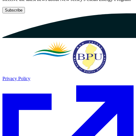
Subscribe​​​​‌ ‍ ​‍​‍‌‍ ‌ ​‍‌‍‍‌‌‍‌ ‌‍‍‌‌‍ ‍​‍​‍​ ‍‍​‍​‍‌ ​ ‌‍​‌‌‍ ‍‌‍‍‌‌ ‌​‌ ‍‌​‍ ‍‌‍‍‌‌‍ ​‍​‍​‍ ​​‍​‍‌‍‍​‌ ​‍‌‍‌‌‌‍‌‍​‍​‍​ ‍‍​‍​‍‌‍‍​‌ ‌​‌ ‌​‌ ​​​ ‍‍​‍ ​‍ ‌‍ ​‌‍ ‌‍​ ‌‍​‌‌‍ ​‌‍‍​‌‍ ‌ ​ ‌ ‌​​ ‍‍​ ​ ​ ​ ​ ​ ​ ​ ​‍ ‌‍‍‌‌‍ ‍‌ ‌​‌‍‌‌‌‍ ‍‌ ‌​​‍ ‌‍‌‌‌‍‌​‌‍‍‌‌ ‌​​‍ ‌‍ ‌‌‍ ‌‍‌​‌‍‌‌​ ‌‌ ​​‌ ​‍‌‍‌‌‌ ​ ‌‍‌‌‌‍ ‍‌ ‌​‌‍​‌‌ ‌​‌‍‍‌‌‍ ‌‍ ‍​ ‍ ‌‍‍‌‌‍‌​​ ‌‌ ​ ‌‍‍‌‌ ‌​‌‍‌‌‌​‌‍‌‍ ‌‍ ‌ ‌​‌‍‌‌‌ ​‍​ ‍ ‌ ‌​‌ ‍‌‌ ​​‌‍‌‌​ ‌‌‍‌‍‌‍ ‌‍ ‌ ‌​‌‍‌‌‌ ​‍​ ‍ ‌ ​​‌‍​‌‌ ‌​‌‍‍​​ ‌‌‍ ‍‌‍‌‌‌ ‌ ‌ ​ ‌‍ ​‌‍‌‌‌ ‌​‌ ‌​‌‍‌‌‌ ​‍​‍ ‍‌‍​‍‌ ‌​‌‍ ‍​ ‌‍​‍‌‍​‌‌ ​ ‌‍‌‌‌‌‌‌‌ ​‍‌‍ ​​ ‌‌‍‍​‌ ‌​‌ ‌​‌ ​​​‍‌‌​ ​ ‌​​‌​‍‌‌​ ​‍‌​‌‍​‍‌‌​ ​‍‌​‌‍‌‍ ​‌‍ ‌‍​ ‌‍​‌‌‍ ​‌‍‍​‌‍ ‌ ​ ‌ ‌​​‍‌‌​ ​ ‌​​‌​ ​ ​ ​ ​ ​ ​ ​ ​‍‌‍‌‍‍‌‌‍‌​​ ‌‌ ​ ‌‍‍‌‌ ‌​‌‍‌‌‌​‌‍‌‍ ‌‍ ‌ ‌​‌‍‌‌‌ ​‍​‍‌‍‌ ‌​‌ ‍‌‌ ​​‌‍‌‌​ ‌‌‍‌‍‌‍ ‌‍ ‌ ‌​‌‍‌‌‌ ​‍​‍‌‍‌ ​​‌‍​‌‌ ‌​‌‍‍​​ ‌‌‍ ‍‌‍‌‌‌ ‌ ‌ ​ ‌‍ ​‌‍‌‌‌ ‌​‌ ‌​‌‍‌‌‌ ​‍​‍ ‍‌‍​‍‌ ‌​‌‍ ‍​‍‌‍‌ ​​‌‍‌‌‌ ​‍‌ ​ ‌ ​​‌‍‌‌‌‍​ ‌ ‌​‌‍‍‌‌ ‌‍‌‍‌‌​ ‌‌ ​​‌ ‌‌‌‍​‍‌‍ ​‌‍‍‌‌ ​ ‌‍‍​‌‍‌‌‌‍‌​​‍​‍‌ ‌
Privacy Policy