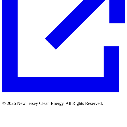
©
2026
New Jersey Clean Energy. All Rights Reserved.​​​​‌ ‍ ​‍​‍‌‍ ‌ ​‍‌‍‍‌‌‍‌ ‌‍‍‌‌‍ ‍​‍​‍​ ‍‍​‍​‍‌ ​ ‌‍​‌‌‍ ‍‌‍‍‌‌ ‌​‌ ‍‌​‍ ‍‌‍‍‌‌‍ ​‍​‍​‍ ​​‍​‍‌‍‍​‌ ​‍‌‍‌‌‌‍‌‍​‍​‍​ ‍‍​‍​‍‌‍‍​‌ ‌​‌ ‌​‌ ​​​ ‍‍​‍ ​‍ ‌‍ ​‌‍ ‌‍​ ‌‍​‌‌‍ ​‌‍‍​‌‍ ‌ ​ ‌ ‌​​ ‍‍​ ​ ​ ​ ​ ​ ​ ​ ​‍ ‌‍‍‌‌‍ ‍‌ ‌​‌‍‌‌‌‍ ‍‌ ‌​​‍ ‌‍‌‌‌‍‌​‌‍‍‌‌ ‌​​‍ ‌‍ ‌‌‍ ‌‍‌​‌‍‌‌​ ‌‌ ​​‌ ​‍‌‍‌‌‌ ​ ‌‍‌‌‌‍ ‍‌ ‌​‌‍​‌‌ ‌​‌‍‍‌‌‍ ‌‍ ‍​ ‍ ‌‍‍‌‌‍‌​​ ‌‌ ​ ‌‍‍‌‌ ‌​‌‍‌‌‌​‌‍‌‍ ‌‍ ‌ ‌​‌‍‌‌‌ ​‍​ ‍ ‌ ‌​‌ ‍‌‌ ​​‌‍‌‌​ ‌‌‍‌‍‌‍ ‌‍ ‌ ‌​‌‍‌‌‌ ​‍​ ‍ ‌ ​​‌‍​‌‌ ‌​‌‍‍​​ ‌‌‍ ​‌‍‌‌‌‍‌ ‌‍​‌‌‍ ​​‍ ‍‌ ‌​‌‍‌‌‌ ‍​‌ ‌​​ ‌‍​‍‌‍​‌‌ ​ ‌‍‌‌‌‌‌‌‌ ​‍‌‍ ​​ ‌‌‍‍​‌ ‌​‌ ‌​‌ ​​​‍‌‌​ ​ ‌​​‌​‍‌‌​ ​‍‌​‌‍​‍‌‌​ ​‍‌​‌‍‌‍ ​‌‍ ‌‍​ ‌‍​‌‌‍ ​‌‍‍​‌‍ ‌ ​ ‌ ‌​​‍‌‌​ ​ ‌​​‌​ ​ ​ ​ ​ ​ ​ ​ ​‍‌‍‌‍‍‌‌‍‌​​ ‌‌ ​ ‌‍‍‌‌ ‌​‌‍‌‌‌​‌‍‌‍ ‌‍ ‌ ‌​‌‍‌‌‌ ​‍​‍‌‍‌ ‌​‌ ‍‌‌ ​​‌‍‌‌​ ‌‌‍‌‍‌‍ ‌‍ ‌ ‌​‌‍‌‌‌ ​‍​‍‌‍‌ ​​‌‍​‌‌ ‌​‌‍‍​​ ‌‌‍ ​‌‍‌‌‌‍‌ ‌‍​‌‌‍ ​​‍ ‍‌ ‌​‌‍‌‌‌ ‍​‌ ‌​​‍‌‍‌ ​​‌‍‌‌‌ ​‍‌ ​ ‌ ​​‌‍‌‌‌‍​ ‌ ‌​‌‍‍‌‌ ‌‍‌‍‌‌​ ‌‌ ​​‌ ‌‌‌‍​‍‌‍ ​‌‍‍‌‌ ​ ‌‍‍​‌‍‌‌‌‍‌​​‍​‍‌ ‌