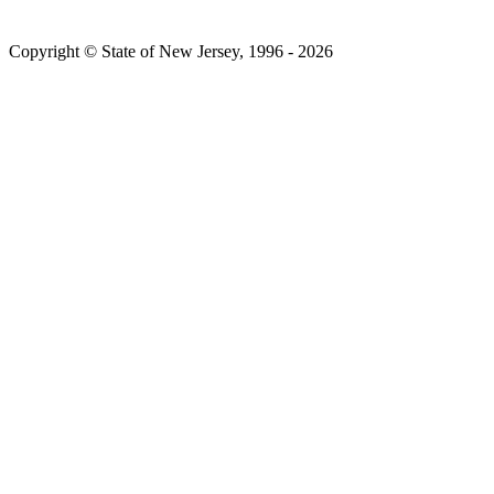
Copyright © State of New Jersey, 1996 -​​​​‌ ‍ ​‍​‍‌‍ ‌ ​‍‌‍‍‌‌‍‌ ‌‍‍‌‌‍ ‍​‍​‍​ ‍‍​‍​‍‌ ​ ‌‍​‌‌‍ ‍‌‍‍‌‌ ‌​‌ ‍‌​‍ ‍‌‍‍‌‌‍ ​‍​‍​‍ ​​‍​‍‌‍‍​‌ ​‍‌‍‌‌‌‍‌‍​‍​‍​ ‍‍​‍​‍‌‍‍​‌ ‌​‌ ‌​‌ ​​​ ‍‍​‍ ​‍ ‌‍ ​‌‍ ‌‍​ ‌‍​‌‌‍ ​‌‍‍​‌‍ ‌ ​ ‌ ‌​​ ‍‍​ ​ ​ ​ ​ ​ ​ ​ ​‍ ‌‍‍‌‌‍ ‍‌ ‌​‌‍‌‌‌‍ ‍‌ ‌​​‍ ‌‍‌‌‌‍‌​‌‍‍‌‌ ‌​​‍ ‌‍ ‌‌‍ ‌‍‌​‌‍‌‌​ ‌‌ ​​‌ ​‍‌‍‌‌‌ ​ ‌‍‌‌‌‍ ‍‌ ‌​‌‍​‌‌ ‌​‌‍‍‌‌‍ ‌‍ ‍​ ‍ ‌‍‍‌‌‍‌​​ ‌‌‍ ‍‌‍‍‍‌​‌ ‌‍ ‌ ‌‍‌​ ​‌‍​‌‌ ‍‌‌‍ ‌ ‌‌‌ ‌​​ ‍ ‌ ‌​‌ ‍‌‌ ​​‌‍‌‌​ ‌‌‍ ‍‌‍‍‍‌‍ ​‌‍​‌‌ ‍‌‌‍ ‌ ‌‌‌ ‌​​ ‍ ‌ ​​‌‍​‌‌ ‌​‌‍‍​​ ‌‌‍‌‍‌‍ ‌‍ ‌ ‌​‌‍‌‌‌ ​‍​‍ ‍‌‍ ​‌‍‌‌‌‍‌ ‌‍​‌‌‍ ​​ ‌‍​‍‌‍​‌‌ ​ ‌‍‌‌‌‌‌‌‌ ​‍‌‍ ​​ ‌‌‍‍​‌ ‌​‌ ‌​‌ ​​​‍‌‌​ ​ ‌​​‌​‍‌‌​ ​‍‌​‌‍​‍‌‌​ ​‍‌​‌‍‌‍ ​‌‍ ‌‍​ ‌‍​‌‌‍ ​‌‍‍​‌‍ ‌ ​ ‌ ‌​​‍‌‌​ ​ ‌​​‌​ ​ ​ ​ ​ ​ ​ ​ ​‍‌‍‌‍‍‌‌‍‌​​ ‌‌‍ ‍‌‍‍‍‌​‌ ‌‍ ‌ ‌‍‌​ ​‌‍​‌‌ ‍‌‌‍ ‌ ‌‌‌ ‌​​‍‌‍‌ ‌​‌ ‍‌‌ ​​‌‍‌‌​ ‌‌‍ ‍‌‍‍‍‌‍ ​‌‍​‌‌ ‍‌‌‍ ‌ ‌‌‌ ‌​​‍‌‍‌ ​​‌‍​‌‌ ‌​‌‍‍​​ ‌‌‍‌‍‌‍ ‌‍ ‌ ‌​‌‍‌‌‌ ​‍​‍ ‍‌‍ ​‌‍‌‌‌‍‌ ‌‍​‌‌‍ ​​‍‌‍‌ ​​‌‍‌‌‌ ​‍‌ ​ ‌ ​​‌‍‌‌‌‍​ ‌ ‌​‌‍‍‌‌ ‌‍‌‍‌‌​ ‌‌ ​​‌ ‌‌‌‍​‍‌‍ ​‌‍‍‌‌ ​ ‌‍‍​‌‍‌‌‌‍‌​​‍​‍‌ ‌
2026