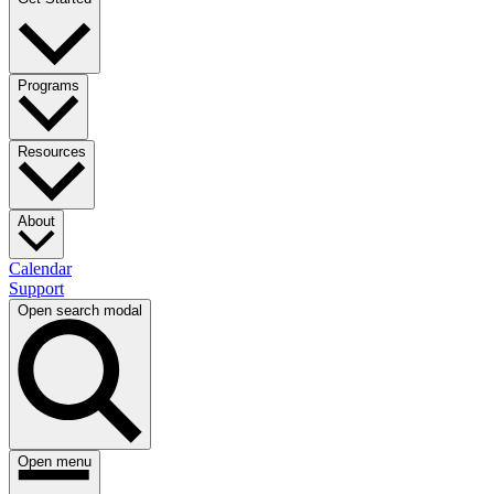
Programs​​​​‌ ‍ ​‍​‍‌‍ ‌ ​‍‌‍‍‌‌‍‌ ‌‍‍‌‌‍ ‍​‍​‍​ ‍‍​‍​‍‌ ​ ‌‍​‌‌‍ ‍‌‍‍‌‌ ‌​‌ ‍‌​‍ ‍‌‍‍‌‌‍ ​‍​‍​‍ ​​‍​‍‌‍‍​‌ ​‍‌‍‌‌‌‍‌‍​‍​‍​ ‍‍​‍​‍‌‍‍​‌ ‌​‌ ‌​‌ ​​​ ‍‍​‍ ​‍ ‌‍ ​‌‍ ‌‍​ ‌‍​‌‌‍ ​‌‍‍​‌‍ ‌ ​ ‌ ‌​​ ‍‍​ ​ ​ ​ ​ ​ ​ ​ ​‍ ‌‍‍‌‌‍ ‍‌ ‌​‌‍‌‌‌‍ ‍‌ ‌​​‍ ‌‍‌‌‌‍‌​‌‍‍‌‌ ‌​​‍ ‌‍ ‌‌‍ ‌‍‌​‌‍‌‌​ ‌‌ ​​‌ ​‍‌‍‌‌‌ ​ ‌‍‌‌‌‍ ‍‌ ‌​‌‍​‌‌ ‌​‌‍‍‌‌‍ ‌‍ ‍​ ‍ ‌‍‍‌‌‍‌​​ ‌‌ ​ ‌‍‍‌‌ ‌​‌‍‌‌‌​‍​‌‍‌‌‌‍​‌‌‍‌​‌‍‌‌‌ ​‍​ ‍ ‌ ‌​‌ ‍‌‌ ​​‌‍‌‌​ ‌‌‍‍​‌‍‌‌‌‍​‌‌‍‌​‌‍‌‌‌ ​‍​ ‍ ‌ ​​‌‍​‌‌ ‌​‌‍‍​​ ‌‌‍ ​‌‍‌‌‌‍‌‍‌ ‌​‌​ ‌‌‍‌‌‌‍ ‍‌ ‌‌‌ ​ ​‍‌‌​ ‌‌‌​​‍‌‌ ‌‍‍ ‌‍‌‌‌ ‍‌​‍‌‌​ ​ ‌​‌​​‍‌‌​ ​ ‌​‌​​‍‌‌​ ​‍​ ​‍​ ​ ‌‍‌​​ ‌​​ ​‌‌‍‌‌​ ‌​​ ​​​ ‌​‌‍‌‌‌‍‌​​ ​​​ ​​​‍‌‌​ ​‍​ ​‍​‍‌‌​ ‌‌‌​‌​​‍ ‍‌ ‌​‌‍‌‌‌ ‍​‌ ‌​​ ‌‍​‍‌‍​‌‌ ​ ‌‍‌‌‌‌‌‌‌ ​‍‌‍ ​​ ‌‌‍‍​‌ ‌​‌ ‌​‌ ​​​‍‌‌​ ​ ‌​​‌​‍‌‌​ ​‍‌​‌‍​‍‌‌​ ​‍‌​‌‍‌‍ ​‌‍ ‌‍​ ‌‍​‌‌‍ ​‌‍‍​‌‍ ‌ ​ ‌ ‌​​‍‌‌​ ​ ‌​​‌​ ​ ​ ​ ​ ​ ​ ​ ​‍‌‍‌‍‍‌‌‍‌​​ ‌‌ ​ ‌‍‍‌‌ ‌​‌‍‌‌‌​‍​‌‍‌‌‌‍​‌‌‍‌​‌‍‌‌‌ ​‍​‍‌‍‌ ‌​‌ ‍‌‌ ​​‌‍‌‌​ ‌‌‍‍​‌‍‌‌‌‍​‌‌‍‌​‌‍‌‌‌ ​‍​‍‌‍‌ ​​‌‍​‌‌ ‌​‌‍‍​​ ‌‌‍ ​‌‍‌‌‌‍‌‍‌ ‌​‌​ ‌‌‍‌‌‌‍ ‍‌ ‌‌‌ ​ ​‍‌‌​ ‌‌‌​​‍‌‌ ‌‍‍ ‌‍‌‌‌ ‍‌​‍‌‌​ ​ ‌​‌​​‍‌‌​ ​ ‌​‌​​‍‌‌​ ​‍​ ​‍​ ​ ‌‍‌​​ ‌​​ ​‌‌‍‌‌​ ‌​​ ​​​ ‌​‌‍‌‌‌‍‌​​ ​​​ ​​​‍‌‌​ ​‍​ ​‍​‍‌‌​ ‌‌‌​‌​​‍ ‍‌ ‌​‌‍‌‌‌ ‍​‌ ‌​​‍‌‍‌ ​​‌‍‌‌‌ ​‍‌ ​ ‌ ​​‌‍‌‌‌‍​ ‌ ‌​‌‍‍‌‌ ‌‍‌‍‌‌​ ‌‌ ​​‌ ‌‌‌‍​‍‌‍ ​‌‍‍‌‌ ​ ‌‍‍​‌‍‌‌‌‍‌​​‍​‍‌ ‌
Resources​​​​‌ ‍ ​‍​‍‌‍ ‌ ​‍‌‍‍‌‌‍‌ ‌‍‍‌‌‍ ‍​‍​‍​ ‍‍​‍​‍‌ ​ ‌‍​‌‌‍ ‍‌‍‍‌‌ ‌​‌ ‍‌​‍ ‍‌‍‍‌‌‍ ​‍​‍​‍ ​​‍​‍‌‍‍​‌ ​‍‌‍‌‌‌‍‌‍​‍​‍​ ‍‍​‍​‍‌‍‍​‌ ‌​‌ ‌​‌ ​​​ ‍‍​‍ ​‍ ‌‍ ​‌‍ ‌‍​ ‌‍​‌‌‍ ​‌‍‍​‌‍ ‌ ​ ‌ ‌​​ ‍‍​ ​ ​ ​ ​ ​ ​ ​ ​‍ ‌‍‍‌‌‍ ‍‌ ‌​‌‍‌‌‌‍ ‍‌ ‌​​‍ ‌‍‌‌‌‍‌​‌‍‍‌‌ ‌​​‍ ‌‍ ‌‌‍ ‌‍‌​‌‍‌‌​ ‌‌ ​​‌ ​‍‌‍‌‌‌ ​ ‌‍‌‌‌‍ ‍‌ ‌​‌‍​‌‌ ‌​‌‍‍‌‌‍ ‌‍ ‍​ ‍ ‌‍‍‌‌‍‌​​ ‌‌ ​ ‌‍‍‌‌ ‌​‌‍‌‌‌​‍​‌‍‌‌‌‍​‌‌‍‌​‌‍‌‌‌ ​‍​ ‍ ‌ ‌​‌ ‍‌‌ ​​‌‍‌‌​ ‌‌‍‍​‌‍‌‌‌‍​‌‌‍‌​‌‍‌‌‌ ​‍​ ‍ ‌ ​​‌‍​‌‌ ‌​‌‍‍​​ ‌‌‍ ​‌‍‌‌‌‍‌‍‌ ‌​‌​ ‌‌‍‌‌‌‍ ‍‌ ‌‌‌ ​ ​‍‌‌​ ‌‌‌​​‍‌‌ ‌‍‍ ‌‍‌‌‌ ‍‌​‍‌‌​ ​ ‌​‌​​‍‌‌​ ​ ‌​‌​​‍‌‌​ ​‍​ ​‍‌‍‌‍‌‍‌‍​ ‌​​ ‌‌‌‍‌‌​ ​ ‌‍‌‌‌‍​‌‌‍​ ​ ‍‌‌‍​ ​ ‍‌​‍‌‌​ ​‍​ ​‍​‍‌‌​ ‌‌‌​‌​​‍ ‍‌ ‌​‌‍‌‌‌ ‍​‌ ‌​​ ‌‍​‍‌‍​‌‌ ​ ‌‍‌‌‌‌‌‌‌ ​‍‌‍ ​​ ‌‌‍‍​‌ ‌​‌ ‌​‌ ​​​‍‌‌​ ​ ‌​​‌​‍‌‌​ ​‍‌​‌‍​‍‌‌​ ​‍‌​‌‍‌‍ ​‌‍ ‌‍​ ‌‍​‌‌‍ ​‌‍‍​‌‍ ‌ ​ ‌ ‌​​‍‌‌​ ​ ‌​​‌​ ​ ​ ​ ​ ​ ​ ​ ​‍‌‍‌‍‍‌‌‍‌​​ ‌‌ ​ ‌‍‍‌‌ ‌​‌‍‌‌‌​‍​‌‍‌‌‌‍​‌‌‍‌​‌‍‌‌‌ ​‍​‍‌‍‌ ‌​‌ ‍‌‌ ​​‌‍‌‌​ ‌‌‍‍​‌‍‌‌‌‍​‌‌‍‌​‌‍‌‌‌ ​‍​‍‌‍‌ ​​‌‍​‌‌ ‌​‌‍‍​​ ‌‌‍ ​‌‍‌‌‌‍‌‍‌ ‌​‌​ ‌‌‍‌‌‌‍ ‍‌ ‌‌‌ ​ ​‍‌‌​ ‌‌‌​​‍‌‌ ‌‍‍ ‌‍‌‌‌ ‍‌​‍‌‌​ ​ ‌​‌​​‍‌‌​ ​ ‌​‌​​‍‌‌​ ​‍​ ​‍‌‍‌‍‌‍‌‍​ ‌​​ ‌‌‌‍‌‌​ ​ ‌‍‌‌‌‍​‌‌‍​ ​ ‍‌‌‍​ ​ ‍‌​‍‌‌​ ​‍​ ​‍​‍‌‌​ ‌‌‌​‌​​‍ ‍‌ ‌​‌‍‌‌‌ ‍​‌ ‌​​‍‌‍‌ ​​‌‍‌‌‌ ​‍‌ ​ ‌ ​​‌‍‌‌‌‍​ ‌ ‌​‌‍‍‌‌ ‌‍‌‍‌‌​ ‌‌ ​​‌ ‌‌‌‍​‍‌‍ ​‌‍‍‌‌ ​ ‌‍‍​‌‍‌‌‌‍‌​​‍​‍‌ ‌
About​​​​‌ ‍ ​‍​‍‌‍ ‌ ​‍‌‍‍‌‌‍‌ ‌‍‍‌‌‍ ‍​‍​‍​ ‍‍​‍​‍‌ ​ ‌‍​‌‌‍ ‍‌‍‍‌‌ ‌​‌ ‍‌​‍ ‍‌‍‍‌‌‍ ​‍​‍​‍ ​​‍​‍‌‍‍​‌ ​‍‌‍‌‌‌‍‌‍​‍​‍​ ‍‍​‍​‍‌‍‍​‌ ‌​‌ ‌​‌ ​​​ ‍‍​‍ ​‍ ‌‍ ​‌‍ ‌‍​ ‌‍​‌‌‍ ​‌‍‍​‌‍ ‌ ​ ‌ ‌​​ ‍‍​ ​ ​ ​ ​ ​ ​ ​ ​‍ ‌‍‍‌‌‍ ‍‌ ‌​‌‍‌‌‌‍ ‍‌ ‌​​‍ ‌‍‌‌‌‍‌​‌‍‍‌‌ ‌​​‍ ‌‍ ‌‌‍ ‌‍‌​‌‍‌‌​ ‌‌ ​​‌ ​‍‌‍‌‌‌ ​ ‌‍‌‌‌‍ ‍‌ ‌​‌‍​‌‌ ‌​‌‍‍‌‌‍ ‌‍ ‍​ ‍ ‌‍‍‌‌‍‌​​ ‌‌ ​ ‌‍‍‌‌ ‌​‌‍‌‌‌​‍​‌‍‌‌‌‍​‌‌‍‌​‌‍‌‌‌ ​‍​ ‍ ‌ ‌​‌ ‍‌‌ ​​‌‍‌‌​ ‌‌‍‍​‌‍‌‌‌‍​‌‌‍‌​‌‍‌‌‌ ​‍​ ‍ ‌ ​​‌‍​‌‌ ‌​‌‍‍​​ ‌‌ ​‍‌‍‍‌‌‍‌ ‌‍‍​‌ ‌​‌​ ‌‌‍‌‌‌‍ ‍‌ ‌‌‌ ​ ​‍‌‌​ ‌‌‌​​‍‌‌ ‌‍‍ ‌‍‌‌‌ ‍‌​‍‌‌​ ​ ‌​‌​​‍‌‌​ ​ ‌​‌​​‍‌‌​ ​‍​ ​‍​ ​‌​ ‌​​ ​ ‌‍​ ​ ‌‍‌‍​ ​ ‌ ​ ‌ ‌‍​‌‌‍‌‍​ ‌‍‌‍‌​​‍‌‌​ ​‍​ ​‍​‍‌‌​ ‌‌‌​‌​​‍ ‍‌ ‌​‌‍‌‌‌ ‍​‌ ‌​​ ‌‍​‍‌‍​‌‌ ​ ‌‍‌‌‌‌‌‌‌ ​‍‌‍ ​​ ‌‌‍‍​‌ ‌​‌ ‌​‌ ​​​‍‌‌​ ​ ‌​​‌​‍‌‌​ ​‍‌​‌‍​‍‌‌​ ​‍‌​‌‍‌‍ ​‌‍ ‌‍​ ‌‍​‌‌‍ ​‌‍‍​‌‍ ‌ ​ ‌ ‌​​‍‌‌​ ​ ‌​​‌​ ​ ​ ​ ​ ​ ​ ​ ​‍‌‍‌‍‍‌‌‍‌​​ ‌‌ ​ ‌‍‍‌‌ ‌​‌‍‌‌‌​‍​‌‍‌‌‌‍​‌‌‍‌​‌‍‌‌‌ ​‍​‍‌‍‌ ‌​‌ ‍‌‌ ​​‌‍‌‌​ ‌‌‍‍​‌‍‌‌‌‍​‌‌‍‌​‌‍‌‌‌ ​‍​‍‌‍‌ ​​‌‍​‌‌ ‌​‌‍‍​​ ‌‌ ​‍‌‍‍‌‌‍‌ ‌‍‍​‌ ‌​‌​ ‌‌‍‌‌‌‍ ‍‌ ‌‌‌ ​ ​‍‌‌​ ‌‌‌​​‍‌‌ ‌‍‍ ‌‍‌‌‌ ‍‌​‍‌‌​ ​ ‌​‌​​‍‌‌​ ​ ‌​‌​​‍‌‌​ ​‍​ ​‍​ ​‌​ ‌​​ ​ ‌‍​ ​ ‌‍‌‍​ ​ ‌ ​ ‌ ‌‍​‌‌‍‌‍​ ‌‍‌‍‌​​‍‌‌​ ​‍​ ​‍​‍‌‌​ ‌‌‌​‌​​‍ ‍‌ ‌​‌‍‌‌‌ ‍​‌ ‌​​‍‌‍‌ ​​‌‍‌‌‌ ​‍‌ ​ ‌ ​​‌‍‌‌‌‍​ ‌ ‌​‌‍‍‌‌ ‌‍‌‍‌‌​ ‌‌ ​​‌ ‌‌‌‍​‍‌‍ ​‌‍‍‌‌ ​ ‌‍‍​‌‍‌‌‌‍‌​​‍​‍‌ ‌
Calendar​​​​‌ ‍ ​‍​‍‌‍ ‌ ​‍‌‍‍‌‌‍‌ ‌‍‍‌‌‍ ‍​‍​‍​ ‍‍​‍​‍‌ ​ ‌‍​‌‌‍ ‍‌‍‍‌‌ ‌​‌ ‍‌​‍ ‍‌‍‍‌‌‍ ​‍​‍​‍ ​​‍​‍‌‍‍​‌ ​‍‌‍‌‌‌‍‌‍​‍​‍​ ‍‍​‍​‍‌‍‍​‌ ‌​‌ ‌​‌ ​​​ ‍‍​‍ ​‍ ‌‍ ​‌‍ ‌‍​ ‌‍​‌‌‍ ​‌‍‍​‌‍ ‌ ​ ‌ ‌​​ ‍‍​ ​ ​ ​ ​ ​ ​ ​ ​‍ ‌‍‍‌‌‍ ‍‌ ‌​‌‍‌‌‌‍ ‍‌ ‌​​‍ ‌‍‌‌‌‍‌​‌‍‍‌‌ ‌​​‍ ‌‍ ‌‌‍ ‌‍‌​‌‍‌‌​ ‌‌ ​​‌ ​‍‌‍‌‌‌ ​ ‌‍‌‌‌‍ ‍‌ ‌​‌‍​‌‌ ‌​‌‍‍‌‌‍ ‌‍ ‍​ ‍ ‌‍‍‌‌‍‌​​ ‌‌ ​ ‌‍‍‌‌ ‌​‌‍‌‌‌​‍​‌‍‌‌‌‍​‌‌‍‌​‌‍‌‌‌ ​‍​ ‍ ‌ ‌​‌ ‍‌‌ ​​‌‍‌‌​ ‌‌‍‍​‌‍‌‌‌‍​‌‌‍‌​‌‍‌‌‌ ​‍​ ‍ ‌ ​​‌‍​‌‌ ‌​‌‍‍​​ ‌‌ ​‍‌‍‍‌‌‍‌ ‌‍‍​‌ ‌​‌​ ‌‌‍‌‌‌‍ ‍‌ ‌‌‌ ​ ​‍‌‌​ ‌‌‌​​‍‌‌ ‌‍‍ ‌‍‌‌‌ ‍‌​‍‌‌​ ​ ‌​‌​​‍‌‌​ ​ ‌​‌​​‍‌‌​ ​‍​ ​‍​ ‍​​ ​‌​ ​‍​ ‌ ​ ​​​ ​‍​ ​‍‌‍‌‍​ ‌​​ ‍​​ ​‍​ ​​​‍‌‌​ ​‍​ ​‍​‍‌‌​ ‌‌‌​‌​​‍ ‍‌ ‌​‌‍‌‌‌ ‍​‌ ‌​​ ‌‍​‍‌‍​‌‌ ​ ‌‍‌‌‌‌‌‌‌ ​‍‌‍ ​​ ‌‌‍‍​‌ ‌​‌ ‌​‌ ​​​‍‌‌​ ​ ‌​​‌​‍‌‌​ ​‍‌​‌‍​‍‌‌​ ​‍‌​‌‍‌‍ ​‌‍ ‌‍​ ‌‍​‌‌‍ ​‌‍‍​‌‍ ‌ ​ ‌ ‌​​‍‌‌​ ​ ‌​​‌​ ​ ​ ​ ​ ​ ​ ​ ​‍‌‍‌‍‍‌‌‍‌​​ ‌‌ ​ ‌‍‍‌‌ ‌​‌‍‌‌‌​‍​‌‍‌‌‌‍​‌‌‍‌​‌‍‌‌‌ ​‍​‍‌‍‌ ‌​‌ ‍‌‌ ​​‌‍‌‌​ ‌‌‍‍​‌‍‌‌‌‍​‌‌‍‌​‌‍‌‌‌ ​‍​‍‌‍‌ ​​‌‍​‌‌ ‌​‌‍‍​​ ‌‌ ​‍‌‍‍‌‌‍‌ ‌‍‍​‌ ‌​‌​ ‌‌‍‌‌‌‍ ‍‌ ‌‌‌ ​ ​‍‌‌​ ‌‌‌​​‍‌‌ ‌‍‍ ‌‍‌‌‌ ‍‌​‍‌‌​ ​ ‌​‌​​‍‌‌​ ​ ‌​‌​​‍‌‌​ ​‍​ ​‍​ ‍​​ ​‌​ ​‍​ ‌ ​ ​​​ ​‍​ ​‍‌‍‌‍​ ‌​​ ‍​​ ​‍​ ​​​‍‌‌​ ​‍​ ​‍​‍‌‌​ ‌‌‌​‌​​‍ ‍‌ ‌​‌‍‌‌‌ ‍​‌ ‌​​‍‌‍‌ ​​‌‍‌‌‌ ​‍‌ ​ ‌ ​​‌‍‌‌‌‍​ ‌ ‌​‌‍‍‌‌ ‌‍‌‍‌‌​ ‌‌ ​​‌ ‌‌‌‍​‍‌‍ ​‌‍‍‌‌ ​ ‌‍‍​‌‍‌‌‌‍‌​​‍​‍‌ ‌
Support​​​​‌ ‍ ​‍​‍‌‍ ‌ ​‍‌‍‍‌‌‍‌ ‌‍‍‌‌‍ ‍​‍​‍​ ‍‍​‍​‍‌ ​ ‌‍​‌‌‍ ‍‌‍‍‌‌ ‌​‌ ‍‌​‍ ‍‌‍‍‌‌‍ ​‍​‍​‍ ​​‍​‍‌‍‍​‌ ​‍‌‍‌‌‌‍‌‍​‍​‍​ ‍‍​‍​‍‌‍‍​‌ ‌​‌ ‌​‌ ​​​ ‍‍​‍ ​‍ ‌‍ ​‌‍ ‌‍​ ‌‍​‌‌‍ ​‌‍‍​‌‍ ‌ ​ ‌ ‌​​ ‍‍​ ​ ​ ​ ​ ​ ​ ​ ​‍ ‌‍‍‌‌‍ ‍‌ ‌​‌‍‌‌‌‍ ‍‌ ‌​​‍ ‌‍‌‌‌‍‌​‌‍‍‌‌ ‌​​‍ ‌‍ ‌‌‍ ‌‍‌​‌‍‌‌​ ‌‌ ​​‌ ​‍‌‍‌‌‌ ​ ‌‍‌‌‌‍ ‍‌ ‌​‌‍​‌‌ ‌​‌‍‍‌‌‍ ‌‍ ‍​ ‍ ‌‍‍‌‌‍‌​​ ‌‌ ​ ‌‍‍‌‌ ‌​‌‍‌‌‌​‍​‌‍‌‌‌‍​‌‌‍‌​‌‍‌‌‌ ​‍​ ‍ ‌ ‌​‌ ‍‌‌ ​​‌‍‌‌​ ‌‌‍‍​‌‍‌‌‌‍​‌‌‍‌​‌‍‌‌‌ ​‍​ ‍ ‌ ​​‌‍​‌‌ ‌​‌‍‍​​ ‌‌ ​‍‌‍‍‌‌‍‌ ‌‍‍​‌ ‌​‌​ ‌‌‍‌‌‌‍ ‍‌ ‌‌‌ ​ ​‍‌‌​ ‌‌‌​​‍‌‌ ‌‍‍ ‌‍‌‌‌ ‍‌​‍‌‌​ ​ ‌​‌​​‍‌‌​ ​ ‌​‌​​‍‌‌​ ​‍​ ​‍​ ‍​​ ​‍​ ‌ ‌‍‌‌​ ​‌‌‍​‍‌‍‌​​ ‍‌​ ‌​‌‍​ ​ ‌ ​ ‌ ​‍‌‌​ ​‍​ ​‍​‍‌‌​ ‌‌‌​‌​​‍ ‍‌ ‌​‌‍‌‌‌ ‍​‌ ‌​​ ‌‍​‍‌‍​‌‌ ​ ‌‍‌‌‌‌‌‌‌ ​‍‌‍ ​​ ‌‌‍‍​‌ ‌​‌ ‌​‌ ​​​‍‌‌​ ​ ‌​​‌​‍‌‌​ ​‍‌​‌‍​‍‌‌​ ​‍‌​‌‍‌‍ ​‌‍ ‌‍​ ‌‍​‌‌‍ ​‌‍‍​‌‍ ‌ ​ ‌ ‌​​‍‌‌​ ​ ‌​​‌​ ​ ​ ​ ​ ​ ​ ​ ​‍‌‍‌‍‍‌‌‍‌​​ ‌‌ ​ ‌‍‍‌‌ ‌​‌‍‌‌‌​‍​‌‍‌‌‌‍​‌‌‍‌​‌‍‌‌‌ ​‍​‍‌‍‌ ‌​‌ ‍‌‌ ​​‌‍‌‌​ ‌‌‍‍​‌‍‌‌‌‍​‌‌‍‌​‌‍‌‌‌ ​‍​‍‌‍‌ ​​‌‍​‌‌ ‌​‌‍‍​​ ‌‌ ​‍‌‍‍‌‌‍‌ ‌‍‍​‌ ‌​‌​ ‌‌‍‌‌‌‍ ‍‌ ‌‌‌ ​ ​‍‌‌​ ‌‌‌​​‍‌‌ ‌‍‍ ‌‍‌‌‌ ‍‌​‍‌‌​ ​ ‌​‌​​‍‌‌​ ​ ‌​‌​​‍‌‌​ ​‍​ ​‍​ ‍​​ ​‍​ ‌ ‌‍‌‌​ ​‌‌‍​‍‌‍‌​​ ‍‌​ ‌​‌‍​ ​ ‌ ​ ‌ ​‍‌‌​ ​‍​ ​‍​‍‌‌​ ‌‌‌​‌​​‍ ‍‌ ‌​‌‍‌‌‌ ‍​‌ ‌​​‍‌‍‌ ​​‌‍‌‌‌ ​‍‌ ​ ‌ ​​‌‍‌‌‌‍​ ‌ ‌​‌‍‍‌‌ ‌‍‌‍‌‌​ ‌‌ ​​‌ ‌‌‌‍​‍‌‍ ​‌‍‍‌‌ ​ ‌‍‍​‌‍‌‌‌‍‌​​‍​‍‌ ‌
Open search modal
Open menu