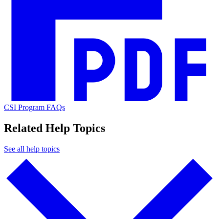
CSI Program FAQs​​​​‌ ‍ ​‍​‍‌‍ ‌ ​‍‌‍‍‌‌‍‌ ‌‍‍‌‌‍ ‍​‍​‍​ ‍‍​‍​‍‌ ​ ‌‍​‌‌‍ ‍‌‍‍‌‌ ‌​‌ ‍‌​‍ ‍‌‍‍‌‌‍ ​‍​‍​‍ ​​‍​‍‌‍‍​‌ ​‍‌‍‌‌‌‍‌‍​‍​‍​ ‍‍​‍​‍‌‍‍​‌ ‌​‌ ‌​‌ ​​​ ‍‍​‍ ​‍ ‌‍ ​‌‍ ‌‍​ ‌‍​‌‌‍ ​‌‍‍​‌‍ ‌ ​ ‌ ‌​​ ‍‍​ ​ ​ ​ ​ ​ ​ ​ ​‍ ‌‍‍‌‌‍ ‍‌ ‌​‌‍‌‌‌‍ ‍‌ ‌​​‍ ‌‍‌‌‌‍‌​‌‍‍‌‌ ‌​​‍ ‌‍ ‌‌‍ ‌‍‌​‌‍‌‌​ ‌‌ ​​‌ ​‍‌‍‌‌‌ ​ ‌‍‌‌‌‍ ‍‌ ‌​‌‍​‌‌ ‌​‌‍‍‌‌‍ ‌‍ ‍​ ‍ ‌‍‍‌‌‍‌​​ ‌​ ​​​ ‌‌​ ‌ ‌‍​‍​ ‌‍‌‍‌‌​ ‌‌‌‍​‌​‍ ‌‌‍‌​​ ‌‌​ ‍​‌‍​‌​‍ ‌​ ‌​​ ‌​​ ‍‌​ ​‍​‍ ‌​ ‍‌‌‍​‍​ ​‌​ ​ ​‍ ‌​ ​​​ ‌​​ ‌​‌‍‌​​ ‌‍​ ‌ ‌‍​ ‌‍‌​​ ‌‍​ ‌​​ ​ ​ ​​​ ‍ ‌ ‌​‌ ‍‌‌ ​​‌‍‌‌​ ‌‌‍‍​‌‍‌‌‌‍ ​‌ ​​‌‌‌​‌‍ ‌ ​​‌‍‍‌‌‍​ ​ ‍ ‌ ​​‌‍​‌‌ ‌​‌‍‍​​ ‌‌‍​ ‌‍ ‌‍ ‍‌ ‌​‌‍‌‌‌‍ ‍‌ ‌​​‍‌‌​ ‌‌‌​​‍‌‌ ‌‍‍ ‌‍‌‌‌ ‍‌​‍‌‌​ ​ ‌​‌​​‍‌‌​ ​ ‌​‌​​‍‌‌​ ​‍​ ​‍​ ‌‍‌‍‌‍​ ‍​​ ‍​‌‍‌​​ ​‍​ ‌‌​ ​‌​ ​ ‌‍​ ‌‍‌‌​ ​ ​‍‌‌​ ​‍​ ​‍​‍‌‌​ ‌‌‌​‌​​‍ ‍‌ ‌​‌‍‌‌‌ ‍​‌ ‌​​ ‌‍​‍‌‍​‌‌ ​ ‌‍‌‌‌‌‌‌‌ ​‍‌‍ ​​ ‌‌‍‍​‌ ‌​‌ ‌​‌ ​​​‍‌‌​ ​ ‌​​‌​‍‌‌​ ​‍‌​‌‍​‍‌‌​ ​‍‌​‌‍‌‍ ​‌‍ ‌‍​ ‌‍​‌‌‍ ​‌‍‍​‌‍ ‌ ​ ‌ ‌​​‍‌‌​ ​ ‌​​‌​ ​ ​ ​ ​ ​ ​ ​ ​‍‌‍‌‍‍‌‌‍‌​​ ‌​ ​​​ ‌‌​ ‌ ‌‍​‍​ ‌‍‌‍‌‌​ ‌‌‌‍​‌​‍ ‌‌‍‌​​ ‌‌​ ‍​‌‍​‌​‍ ‌​ ‌​​ ‌​​ ‍‌​ ​‍​‍ ‌​ ‍‌‌‍​‍​ ​‌​ ​ ​‍ ‌​ ​​​ ‌​​ ‌​‌‍‌​​ ‌‍​ ‌ ‌‍​ ‌‍‌​​ ‌‍​ ‌​​ ​ ​ ​​​‍‌‍‌ ‌​‌ ‍‌‌ ​​‌‍‌‌​ ‌‌‍‍​‌‍‌‌‌‍ ​‌ ​​‌‌‌​‌‍ ‌ ​​‌‍‍‌‌‍​ ​‍‌‍‌ ​​‌‍​‌‌ ‌​‌‍‍​​ ‌‌‍​ ‌‍ ‌‍ ‍‌ ‌​‌‍‌‌‌‍ ‍‌ ‌​​‍‌‌​ ‌‌‌​​‍‌‌ ‌‍‍ ‌‍‌‌‌ ‍‌​‍‌‌​ ​ ‌​‌​​‍‌‌​ ​ ‌​‌​​‍‌‌​ ​‍​ ​‍​ ‌‍‌‍‌‍​ ‍​​ ‍​‌‍‌​​ ​‍​ ‌‌​ ​‌​ ​ ‌‍​ ‌‍‌‌​ ​ ​‍‌‌​ ​‍​ ​‍​‍‌‌​ ‌‌‌​‌​​‍ ‍‌ ‌​‌‍‌‌‌ ‍​‌ ‌​​‍‌‍‌ ​​‌‍‌‌‌ ​‍‌ ​ ‌ ​​‌‍‌‌‌‍​ ‌ ‌​‌‍‍‌‌ ‌‍‌‍‌‌​ ‌‌ ​​‌ ‌‌‌‍​‍‌‍ ​‌‍‍‌‌ ​ ‌‍‍​‌‍‌‌‌‍‌​​‍​‍‌ ‌
Related Help Topics
See all help topics