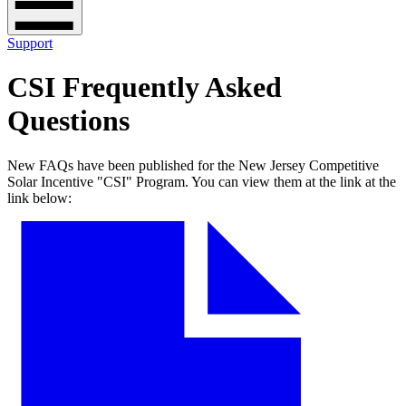
Support
CSI Frequently Asked
Questions
New FAQs have been published for the New Jersey Competitive
Solar Incentive "CSI" Program. You can view them at the link at the
link below:​​​​‌ ‍ ​‍​‍‌‍ ‌ ​‍‌‍‍‌‌‍‌ ‌‍‍‌‌‍ ‍​‍​‍​ ‍‍​‍​‍‌ ​ ‌‍​‌‌‍ ‍‌‍‍‌‌ ‌​‌ ‍‌​‍ ‍‌‍‍‌‌‍ ​‍​‍​‍ ​​‍​‍‌‍‍​‌ ​‍‌‍‌‌‌‍‌‍​‍​‍​ ‍‍​‍​‍‌‍‍​‌ ‌​‌ ‌​‌ ​​​ ‍‍​‍ ​‍ ‌‍ ​‌‍ ‌‍​ ‌‍​‌‌‍ ​‌‍‍​‌‍ ‌ ​ ‌ ‌​​ ‍‍​ ​ ​ ​ ​ ​ ​ ​ ​‍ ‌‍‍‌‌‍ ‍‌ ‌​‌‍‌‌‌‍ ‍‌ ‌​​‍ ‌‍‌‌‌‍‌​‌‍‍‌‌ ‌​​‍ ‌‍ ‌‌‍ ‌‍‌​‌‍‌‌​ ‌‌ ​​‌ ​‍‌‍‌‌‌ ​ ‌‍‌‌‌‍ ‍‌ ‌​‌‍​‌‌ ‌​‌‍‍‌‌‍ ‌‍ ‍​ ‍ ‌‍‍‌‌‍‌​​ ‌​ ​​​ ‌‌​ ‌ ‌‍​‍​ ‌‍‌‍‌‌​ ‌‌‌‍​‌​‍ ‌‌‍‌​​ ‌‌​ ‍​‌‍​‌​‍ ‌​ ‌​​ ‌​​ ‍‌​ ​‍​‍ ‌​ ‍‌‌‍​‍​ ​‌​ ​ ​‍ ‌​ ​​​ ‌​​ ‌​‌‍‌​​ ‌‍​ ‌ ‌‍​ ‌‍‌​​ ‌‍​ ‌​​ ​ ​ ​​​ ‍ ‌ ‌​‌ ‍‌‌ ​​‌‍‌‌​ ‌‌‍‍​‌‍‌‌‌‍ ​‌ ​​‌‌‌​‌‍ ‌ ​​‌‍‍‌‌‍​ ​ ‍ ‌ ​​‌‍​‌‌ ‌​‌‍‍​​ ‌‌‍​ ‌‍ ‌‍ ‍‌ ‌​‌‍‌‌‌‍ ‍‌ ‌​​‍‌‌​ ‌‌‌​​‍‌‌ ‌‍‍ ‌‍‌‌‌ ‍‌​‍‌‌​ ​ ‌​‌​​‍‌‌​ ​ ‌​‌​​‍‌‌​ ​‍​ ​‍‌‍​‍​ ​‌​ ​​​ ​ ​ ‍​​ ‍​​ ‌​​ ‌‍​ ‌​‌‍‌‌‌‍​ ‌‍​‌​‍‌‌​ ​‍​ ​‍​‍‌‌​ ‌‌‌​‌​​‍ ‍‌‍​ ‌‍‍​‌‍‍‌‌‍ ​‌‍‌​‌ ​‍‌‍‌‌‌‍ ‍​‍‌‌​ ‌‌‌​​‍‌‌ ‌‍‍ ‌‍‌‌‌ ‍‌​‍‌‌​ ​ ‌​‌​​‍‌‌​ ​ ‌​‌​​‍‌‌​ ​‍​ ​‍​ ​‌​ ​​‌‍‌​‌‍‌​‌‍​‌​ ‍​​ ‌‍​ ​‌​ ‌​​ ‌‍​ ​ ​ ‍​​‍‌‌​ ​‍​ ​‍​‍‌‌​ ‌‌‌​‌​​‍ ‍‌ ‌​‌‍‌‌‌ ‍​‌ ‌​​ ‌‍​‍‌‍​‌‌ ​ ‌‍‌‌‌‌‌‌‌ ​‍‌‍ ​​ ‌‌‍‍​‌ ‌​‌ ‌​‌ ​​​‍‌‌​ ​ ‌​​‌​‍‌‌​ ​‍‌​‌‍​‍‌‌​ ​‍‌​‌‍‌‍ ​‌‍ ‌‍​ ‌‍​‌‌‍ ​‌‍‍​‌‍ ‌ ​ ‌ ‌​​‍‌‌​ ​ ‌​​‌​ ​ ​ ​ ​ ​ ​ ​ ​‍‌‍‌‍‍‌‌‍‌​​ ‌​ ​​​ ‌‌​ ‌ ‌‍​‍​ ‌‍‌‍‌‌​ ‌‌‌‍​‌​‍ ‌‌‍‌​​ ‌‌​ ‍​‌‍​‌​‍ ‌​ ‌​​ ‌​​ ‍‌​ ​‍​‍ ‌​ ‍‌‌‍​‍​ ​‌​ ​ ​‍ ‌​ ​​​ ‌​​ ‌​‌‍‌​​ ‌‍​ ‌ ‌‍​ ‌‍‌​​ ‌‍​ ‌​​ ​ ​ ​​​‍‌‍‌ ‌​‌ ‍‌‌ ​​‌‍‌‌​ ‌‌‍‍​‌‍‌‌‌‍ ​‌ ​​‌‌‌​‌‍ ‌ ​​‌‍‍‌‌‍​ ​‍‌‍‌ ​​‌‍​‌‌ ‌​‌‍‍​​ ‌‌‍​ ‌‍ ‌‍ ‍‌ ‌​‌‍‌‌‌‍ ‍‌ ‌​​‍‌‌​ ‌‌‌​​‍‌‌ ‌‍‍ ‌‍‌‌‌ ‍‌​‍‌‌​ ​ ‌​‌​​‍‌‌​ ​ ‌​‌​​‍‌‌​ ​‍​ ​‍‌‍​‍​ ​‌​ ​​​ ​ ​ ‍​​ ‍​​ ‌​​ ‌‍​ ‌​‌‍‌‌‌‍​ ‌‍​‌​‍‌‌​ ​‍​ ​‍​‍‌‌​ ‌‌‌​‌​​‍ ‍‌‍​ ‌‍‍​‌‍‍‌‌‍ ​‌‍‌​‌ ​‍‌‍‌‌‌‍ ‍​‍‌‌​ ‌‌‌​​‍‌‌ ‌‍‍ ‌‍‌‌‌ ‍‌​‍‌‌​ ​ ‌​‌​​‍‌‌​ ​ ‌​‌​​‍‌‌​ ​‍​ ​‍​ ​‌​ ​​‌‍‌​‌‍‌​‌‍​‌​ ‍​​ ‌‍​ ​‌​ ‌​​ ‌‍​ ​ ​ ‍​​‍‌‌​ ​‍​ ​‍​‍‌‌​ ‌‌‌​‌​​‍ ‍‌ ‌​‌‍‌‌‌ ‍​‌ ‌​​‍‌‍‌ ​​‌‍‌‌‌ ​‍‌ ​ ‌ ​​‌‍‌‌‌‍​ ‌ ‌​‌‍‍‌‌ ‌‍‌‍‌‌​ ‌‌ ​​‌ ‌‌‌‍​‍‌‍ ​‌‍‍‌‌ ​ ‌‍‍​‌‍‌‌‌‍‌​​‍​‍‌ ‌