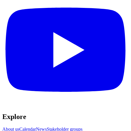
Explore​​​​‌ ‍ ​‍​‍‌‍ ‌ ​‍‌‍‍‌‌‍‌ ‌‍‍‌‌‍ ‍​‍​‍​ ‍‍​‍​‍‌ ​ ‌‍​‌‌‍ ‍‌‍‍‌‌ ‌​‌ ‍‌​‍ ‍‌‍‍‌‌‍ ​‍​‍​‍ ​​‍​‍‌‍‍​‌ ​‍‌‍‌‌‌‍‌‍​‍​‍​ ‍‍​‍​‍‌‍‍​‌ ‌​‌ ‌​‌ ​​​ ‍‍​‍ ​‍ ‌‍ ​‌‍ ‌‍​ ‌‍​‌‌‍ ​‌‍‍​‌‍ ‌ ​ ‌ ‌​​ ‍‍​ ​ ​ ​ ​ ​ ​ ​ ​‍ ‌‍‍‌‌‍ ‍‌ ‌​‌‍‌‌‌‍ ‍‌ ‌​​‍ ‌‍‌‌‌‍‌​‌‍‍‌‌ ‌​​‍ ‌‍ ‌‌‍ ‌‍‌​‌‍‌‌​ ‌‌ ​​‌ ​‍‌‍‌‌‌ ​ ‌‍‌‌‌‍ ‍‌ ‌​‌‍​‌‌ ‌​‌‍‍‌‌‍ ‌‍ ‍​ ‍ ‌‍‍‌‌‍‌​​ ‌‌ ​ ‌‍‍‌‌ ‌​‌‍‌‌‌​‌‍‌‍ ‌‍ ‌ ‌​‌‍‌‌‌ ​‍​ ‍ ‌ ‌​‌ ‍‌‌ ​​‌‍‌‌​ ‌‌‍‌‍‌‍ ‌‍ ‌ ‌​‌‍‌‌‌ ​‍​ ‍ ‌ ​​‌‍​‌‌ ‌​‌‍‍​​ ‌‌‍ ‌‌‍‌‌‌‍ ‍‌ ‌‌‌ ​ ​‍‌‌​ ‌‌‌​​‍‌‌ ‌‍‍ ‌‍‌‌‌ ‍‌​‍‌‌​ ​ ‌​‌​​‍‌‌​ ​ ‌​‌​​‍‌‌​ ​‍​ ​‍‌‍​‌​ ‍‌‌‍‌‍​ ​​‌‍‌​​ ​​​ ‌​​ ​​​ ​ ​ ​‌​ ‌‍​ ‌ ​‍‌‌​ ​‍​ ​‍​‍‌‌​ ‌‌‌​‌​​‍ ‍‌‍‍​‌‍‌‌‌‍​‌‌‍‌​‌‍‍‌‌‍ ‍‌‍‌ ​ ‌‍​‍‌‍​‌‌ ​ ‌‍‌‌‌‌‌‌‌ ​‍‌‍ ​​ ‌‌‍‍​‌ ‌​‌ ‌​‌ ​​​‍‌‌​ ​ ‌​​‌​‍‌‌​ ​‍‌​‌‍​‍‌‌​ ​‍‌​‌‍‌‍ ​‌‍ ‌‍​ ‌‍​‌‌‍ ​‌‍‍​‌‍ ‌ ​ ‌ ‌​​‍‌‌​ ​ ‌​​‌​ ​ ​ ​ ​ ​ ​ ​ ​‍‌‍‌‍‍‌‌‍‌​​ ‌‌ ​ ‌‍‍‌‌ ‌​‌‍‌‌‌​‌‍‌‍ ‌‍ ‌ ‌​‌‍‌‌‌ ​‍​‍‌‍‌ ‌​‌ ‍‌‌ ​​‌‍‌‌​ ‌‌‍‌‍‌‍ ‌‍ ‌ ‌​‌‍‌‌‌ ​‍​‍‌‍‌ ​​‌‍​‌‌ ‌​‌‍‍​​ ‌‌‍ ‌‌‍‌‌‌‍ ‍‌ ‌‌‌ ​ ​‍‌‌​ ‌‌‌​​‍‌‌ ‌‍‍ ‌‍‌‌‌ ‍‌​‍‌‌​ ​ ‌​‌​​‍‌‌​ ​ ‌​‌​​‍‌‌​ ​‍​ ​‍‌‍​‌​ ‍‌‌‍‌‍​ ​​‌‍‌​​ ​​​ ‌​​ ​​​ ​ ​ ​‌​ ‌‍​ ‌ ​‍‌‌​ ​‍​ ​‍​‍‌‌​ ‌‌‌​‌​​‍ ‍‌‍‍​‌‍‌‌‌‍​‌‌‍‌​‌‍‍‌‌‍ ‍‌‍‌ ​‍‌‍‌ ​​‌‍‌‌‌ ​‍‌ ​ ‌ ​​‌‍‌‌‌‍​ ‌ ‌​‌‍‍‌‌ ‌‍‌‍‌‌​ ‌‌ ​​‌ ‌‌‌‍​‍‌‍ ​‌‍‍‌‌ ​ ‌‍‍​‌‍‌‌‌‍‌​​‍​‍‌ ‌
About us​​​​‌ ‍ ​‍​‍‌‍ ‌ ​‍‌‍‍‌‌‍‌ ‌‍‍‌‌‍ ‍​‍​‍​ ‍‍​‍​‍‌ ​ ‌‍​‌‌‍ ‍‌‍‍‌‌ ‌​‌ ‍‌​‍ ‍‌‍‍‌‌‍ ​‍​‍​‍ ​​‍​‍‌‍‍​‌ ​‍‌‍‌‌‌‍‌‍​‍​‍​ ‍‍​‍​‍‌‍‍​‌ ‌​‌ ‌​‌ ​​​ ‍‍​‍ ​‍ ‌‍ ​‌‍ ‌‍​ ‌‍​‌‌‍ ​‌‍‍​‌‍ ‌ ​ ‌ ‌​​ ‍‍​ ​ ​ ​ ​ ​ ​ ​ ​‍ ‌‍‍‌‌‍ ‍‌ ‌​‌‍‌‌‌‍ ‍‌ ‌​​‍ ‌‍‌‌‌‍‌​‌‍‍‌‌ ‌​​‍ ‌‍ ‌‌‍ ‌‍‌​‌‍‌‌​ ‌‌ ​​‌ ​‍‌‍‌‌‌ ​ ‌‍‌‌‌‍ ‍‌ ‌​‌‍​‌‌ ‌​‌‍‍‌‌‍ ‌‍ ‍​ ‍ ‌‍‍‌‌‍‌​​ ‌‌ ​ ‌‍‍‌‌ ‌​‌‍‌‌‌​‌‍‌‍ ‌‍ ‌ ‌​‌‍‌‌‌ ​‍​ ‍ ‌ ‌​‌ ‍‌‌ ​​‌‍‌‌​ ‌‌‍‌‍‌‍ ‌‍ ‌ ‌​‌‍‌‌‌ ​‍​ ‍ ‌ ​​‌‍​‌‌ ‌​‌‍‍​​ ‌‌‍ ‌‌‍‌‌‌‍ ‍‌ ‌‌‌ ​ ​‍‌‌​ ‌‌‌​​‍‌‌ ‌‍‍ ‌‍‌‌‌ ‍‌​‍‌‌​ ​ ‌​‌​​‍‌‌​ ​ ‌​‌​​‍‌‌​ ​‍​ ​‍‌‍​‌​ ‍‌‌‍‌‍​ ​​‌‍‌​​ ​​​ ‌​​ ​​​ ​ ​ ​‌​ ‌‍​ ‌ ​‍‌‌​ ​‍​ ​‍​‍‌‌​ ‌‌‌​‌​​‍ ‍‌‍‍‌‌ ‌​‌‍‌‌‌‍ ‌‌ ​ ​‍‌‌​ ‌‌‌​​‍‌‌ ‌‍‍ ‌‍‌‌‌ ‍‌​‍‌‌​ ​ ‌​‌​​‍‌‌​ ​ ‌​‌​​‍‌‌​ ​‍​ ​‍​ ​​‌‍‌‌‌‍‌​​ ‌ ​ ​‍​ ​‍​ ​​‌‍‌‍​ ‌‍​ ‌​‌‍‌‍‌‍​‍​‍‌‌​ ​‍​ ​‍​‍‌‌​ ‌‌‌​‌​​‍ ‍‌ ‌​‌‍‌‌‌ ‍​‌ ‌​​ ‌‍​‍‌‍​‌‌ ​ ‌‍‌‌‌‌‌‌‌ ​‍‌‍ ​​ ‌‌‍‍​‌ ‌​‌ ‌​‌ ​​​‍‌‌​ ​ ‌​​‌​‍‌‌​ ​‍‌​‌‍​‍‌‌​ ​‍‌​‌‍‌‍ ​‌‍ ‌‍​ ‌‍​‌‌‍ ​‌‍‍​‌‍ ‌ ​ ‌ ‌​​‍‌‌​ ​ ‌​​‌​ ​ ​ ​ ​ ​ ​ ​ ​‍‌‍‌‍‍‌‌‍‌​​ ‌‌ ​ ‌‍‍‌‌ ‌​‌‍‌‌‌​‌‍‌‍ ‌‍ ‌ ‌​‌‍‌‌‌ ​‍​‍‌‍‌ ‌​‌ ‍‌‌ ​​‌‍‌‌​ ‌‌‍‌‍‌‍ ‌‍ ‌ ‌​‌‍‌‌‌ ​‍​‍‌‍‌ ​​‌‍​‌‌ ‌​‌‍‍​​ ‌‌‍ ‌‌‍‌‌‌‍ ‍‌ ‌‌‌ ​ ​‍‌‌​ ‌‌‌​​‍‌‌ ‌‍‍ ‌‍‌‌‌ ‍‌​‍‌‌​ ​ ‌​‌​​‍‌‌​ ​ ‌​‌​​‍‌‌​ ​‍​ ​‍‌‍​‌​ ‍‌‌‍‌‍​ ​​‌‍‌​​ ​​​ ‌​​ ​​​ ​ ​ ​‌​ ‌‍​ ‌ ​‍‌‌​ ​‍​ ​‍​‍‌‌​ ‌‌‌​‌​​‍ ‍‌‍‍‌‌ ‌​‌‍‌‌‌‍ ‌‌ ​ ​‍‌‌​ ‌‌‌​​‍‌‌ ‌‍‍ ‌‍‌‌‌ ‍‌​‍‌‌​ ​ ‌​‌​​‍‌‌​ ​ ‌​‌​​‍‌‌​ ​‍​ ​‍​ ​​‌‍‌‌‌‍‌​​ ‌ ​ ​‍​ ​‍​ ​​‌‍‌‍​ ‌‍​ ‌​‌‍‌‍‌‍​‍​‍‌‌​ ​‍​ ​‍​‍‌‌​ ‌‌‌​‌​​‍ ‍‌ ‌​‌‍‌‌‌ ‍​‌ ‌​​‍‌‍‌ ​​‌‍‌‌‌ ​‍‌ ​ ‌ ​​‌‍‌‌‌‍​ ‌ ‌​‌‍‍‌‌ ‌‍‌‍‌‌​ ‌‌ ​​‌ ‌‌‌‍​‍‌‍ ​‌‍‍‌‌ ​ ‌‍‍​‌‍‌‌‌‍‌​​‍​‍‌ ‌
Calendar​​​​‌ ‍ ​‍​‍‌‍ ‌ ​‍‌‍‍‌‌‍‌ ‌‍‍‌‌‍ ‍​‍​‍​ ‍‍​‍​‍‌ ​ ‌‍​‌‌‍ ‍‌‍‍‌‌ ‌​‌ ‍‌​‍ ‍‌‍‍‌‌‍ ​‍​‍​‍ ​​‍​‍‌‍‍​‌ ​‍‌‍‌‌‌‍‌‍​‍​‍​ ‍‍​‍​‍‌‍‍​‌ ‌​‌ ‌​‌ ​​​ ‍‍​‍ ​‍ ‌‍ ​‌‍ ‌‍​ ‌‍​‌‌‍ ​‌‍‍​‌‍ ‌ ​ ‌ ‌​​ ‍‍​ ​ ​ ​ ​ ​ ​ ​ ​‍ ‌‍‍‌‌‍ ‍‌ ‌​‌‍‌‌‌‍ ‍‌ ‌​​‍ ‌‍‌‌‌‍‌​‌‍‍‌‌ ‌​​‍ ‌‍ ‌‌‍ ‌‍‌​‌‍‌‌​ ‌‌ ​​‌ ​‍‌‍‌‌‌ ​ ‌‍‌‌‌‍ ‍‌ ‌​‌‍​‌‌ ‌​‌‍‍‌‌‍ ‌‍ ‍​ ‍ ‌‍‍‌‌‍‌​​ ‌‌ ​ ‌‍‍‌‌ ‌​‌‍‌‌‌​‌‍‌‍ ‌‍ ‌ ‌​‌‍‌‌‌ ​‍​ ‍ ‌ ‌​‌ ‍‌‌ ​​‌‍‌‌​ ‌‌‍‌‍‌‍ ‌‍ ‌ ‌​‌‍‌‌‌ ​‍​ ‍ ‌ ​​‌‍​‌‌ ‌​‌‍‍​​ ‌‌‍ ‌‌‍‌‌‌‍ ‍‌ ‌‌‌ ​ ​‍‌‌​ ‌‌‌​​‍‌‌ ‌‍‍ ‌‍‌‌‌ ‍‌​‍‌‌​ ​ ‌​‌​​‍‌‌​ ​ ‌​‌​​‍‌‌​ ​‍​ ​‍‌‍​‌​ ‍‌‌‍‌‍​ ​​‌‍‌​​ ​​​ ‌​​ ​​​ ​ ​ ​‌​ ‌‍​ ‌ ​‍‌‌​ ​‍​ ​‍​‍‌‌​ ‌‌‌​‌​​‍ ‍‌‍‍‌‌ ‌​‌‍‌‌‌‍ ‌‌ ​ ​‍‌‌​ ‌‌‌​​‍‌‌ ‌‍‍ ‌‍‌‌‌ ‍‌​‍‌‌​ ​ ‌​‌​​‍‌‌​ ​ ‌​‌​​‍‌‌​ ​‍​ ​‍‌‍‌‍​ ‍​​ ‌​​ ​‍‌‍‌​‌‍‌‌​ ‌ ‌‍‌​‌‍‌‍‌‍‌​​ ‌ ​ ​‍​‍‌‌​ ​‍​ ​‍​‍‌‌​ ‌‌‌​‌​​‍ ‍‌ ‌​‌‍‌‌‌ ‍​‌ ‌​​ ‌‍​‍‌‍​‌‌ ​ ‌‍‌‌‌‌‌‌‌ ​‍‌‍ ​​ ‌‌‍‍​‌ ‌​‌ ‌​‌ ​​​‍‌‌​ ​ ‌​​‌​‍‌‌​ ​‍‌​‌‍​‍‌‌​ ​‍‌​‌‍‌‍ ​‌‍ ‌‍​ ‌‍​‌‌‍ ​‌‍‍​‌‍ ‌ ​ ‌ ‌​​‍‌‌​ ​ ‌​​‌​ ​ ​ ​ ​ ​ ​ ​ ​‍‌‍‌‍‍‌‌‍‌​​ ‌‌ ​ ‌‍‍‌‌ ‌​‌‍‌‌‌​‌‍‌‍ ‌‍ ‌ ‌​‌‍‌‌‌ ​‍​‍‌‍‌ ‌​‌ ‍‌‌ ​​‌‍‌‌​ ‌‌‍‌‍‌‍ ‌‍ ‌ ‌​‌‍‌‌‌ ​‍​‍‌‍‌ ​​‌‍​‌‌ ‌​‌‍‍​​ ‌‌‍ ‌‌‍‌‌‌‍ ‍‌ ‌‌‌ ​ ​‍‌‌​ ‌‌‌​​‍‌‌ ‌‍‍ ‌‍‌‌‌ ‍‌​‍‌‌​ ​ ‌​‌​​‍‌‌​ ​ ‌​‌​​‍‌‌​ ​‍​ ​‍‌‍​‌​ ‍‌‌‍‌‍​ ​​‌‍‌​​ ​​​ ‌​​ ​​​ ​ ​ ​‌​ ‌‍​ ‌ ​‍‌‌​ ​‍​ ​‍​‍‌‌​ ‌‌‌​‌​​‍ ‍‌‍‍‌‌ ‌​‌‍‌‌‌‍ ‌‌ ​ ​‍‌‌​ ‌‌‌​​‍‌‌ ‌‍‍ ‌‍‌‌‌ ‍‌​‍‌‌​ ​ ‌​‌​​‍‌‌​ ​ ‌​‌​​‍‌‌​ ​‍​ ​‍‌‍‌‍​ ‍​​ ‌​​ ​‍‌‍‌​‌‍‌‌​ ‌ ‌‍‌​‌‍‌‍‌‍‌​​ ‌ ​ ​‍​‍‌‌​ ​‍​ ​‍​‍‌‌​ ‌‌‌​‌​​‍ ‍‌ ‌​‌‍‌‌‌ ‍​‌ ‌​​‍‌‍‌ ​​‌‍‌‌‌ ​‍‌ ​ ‌ ​​‌‍‌‌‌‍​ ‌ ‌​‌‍‍‌‌ ‌‍‌‍‌‌​ ‌‌ ​​‌ ‌‌‌‍​‍‌‍ ​‌‍‍‌‌ ​ ‌‍‍​‌‍‌‌‌‍‌​​‍​‍‌ ‌
News​​​​‌ ‍ ​‍​‍‌‍ ‌ ​‍‌‍‍‌‌‍‌ ‌‍‍‌‌‍ ‍​‍​‍​ ‍‍​‍​‍‌ ​ ‌‍​‌‌‍ ‍‌‍‍‌‌ ‌​‌ ‍‌​‍ ‍‌‍‍‌‌‍ ​‍​‍​‍ ​​‍​‍‌‍‍​‌ ​‍‌‍‌‌‌‍‌‍​‍​‍​ ‍‍​‍​‍‌‍‍​‌ ‌​‌ ‌​‌ ​​​ ‍‍​‍ ​‍ ‌‍ ​‌‍ ‌‍​ ‌‍​‌‌‍ ​‌‍‍​‌‍ ‌ ​ ‌ ‌​​ ‍‍​ ​ ​ ​ ​ ​ ​ ​ ​‍ ‌‍‍‌‌‍ ‍‌ ‌​‌‍‌‌‌‍ ‍‌ ‌​​‍ ‌‍‌‌‌‍‌​‌‍‍‌‌ ‌​​‍ ‌‍ ‌‌‍ ‌‍‌​‌‍‌‌​ ‌‌ ​​‌ ​‍‌‍‌‌‌ ​ ‌‍‌‌‌‍ ‍‌ ‌​‌‍​‌‌ ‌​‌‍‍‌‌‍ ‌‍ ‍​ ‍ ‌‍‍‌‌‍‌​​ ‌‌ ​ ‌‍‍‌‌ ‌​‌‍‌‌‌​‌‍‌‍ ‌‍ ‌ ‌​‌‍‌‌‌ ​‍​ ‍ ‌ ‌​‌ ‍‌‌ ​​‌‍‌‌​ ‌‌‍‌‍‌‍ ‌‍ ‌ ‌​‌‍‌‌‌ ​‍​ ‍ ‌ ​​‌‍​‌‌ ‌​‌‍‍​​ ‌‌‍ ‌‌‍‌‌‌‍ ‍‌ ‌‌‌ ​ ​‍‌‌​ ‌‌‌​​‍‌‌ ‌‍‍ ‌‍‌‌‌ ‍‌​‍‌‌​ ​ ‌​‌​​‍‌‌​ ​ ‌​‌​​‍‌‌​ ​‍​ ​‍‌‍​‌​ ‍‌‌‍‌‍​ ​​‌‍‌​​ ​​​ ‌​​ ​​​ ​ ​ ​‌​ ‌‍​ ‌ ​‍‌‌​ ​‍​ ​‍​‍‌‌​ ‌‌‌​‌​​‍ ‍‌‍‍‌‌ ‌​‌‍‌‌‌‍ ‌‌ ​ ​‍‌‌​ ‌‌‌​​‍‌‌ ‌‍‍ ‌‍‌‌‌ ‍‌​‍‌‌​ ​ ‌​‌​​‍‌‌​ ​ ‌​‌​​‍‌‌​ ​‍​ ​‍‌‍​ ‌‍​‍​ ‍​​ ​​​ ‍‌​ ‌‍​ ​‍​ ‌‍​ ​‍‌‍​‍​ ‍‌​ ​‌​‍‌‌​ ​‍​ ​‍​‍‌‌​ ‌‌‌​‌​​‍ ‍‌ ‌​‌‍‌‌‌ ‍​‌ ‌​​ ‌‍​‍‌‍​‌‌ ​ ‌‍‌‌‌‌‌‌‌ ​‍‌‍ ​​ ‌‌‍‍​‌ ‌​‌ ‌​‌ ​​​‍‌‌​ ​ ‌​​‌​‍‌‌​ ​‍‌​‌‍​‍‌‌​ ​‍‌​‌‍‌‍ ​‌‍ ‌‍​ ‌‍​‌‌‍ ​‌‍‍​‌‍ ‌ ​ ‌ ‌​​‍‌‌​ ​ ‌​​‌​ ​ ​ ​ ​ ​ ​ ​ ​‍‌‍‌‍‍‌‌‍‌​​ ‌‌ ​ ‌‍‍‌‌ ‌​‌‍‌‌‌​‌‍‌‍ ‌‍ ‌ ‌​‌‍‌‌‌ ​‍​‍‌‍‌ ‌​‌ ‍‌‌ ​​‌‍‌‌​ ‌‌‍‌‍‌‍ ‌‍ ‌ ‌​‌‍‌‌‌ ​‍​‍‌‍‌ ​​‌‍​‌‌ ‌​‌‍‍​​ ‌‌‍ ‌‌‍‌‌‌‍ ‍‌ ‌‌‌ ​ ​‍‌‌​ ‌‌‌​​‍‌‌ ‌‍‍ ‌‍‌‌‌ ‍‌​‍‌‌​ ​ ‌​‌​​‍‌‌​ ​ ‌​‌​​‍‌‌​ ​‍​ ​‍‌‍​‌​ ‍‌‌‍‌‍​ ​​‌‍‌​​ ​​​ ‌​​ ​​​ ​ ​ ​‌​ ‌‍​ ‌ ​‍‌‌​ ​‍​ ​‍​‍‌‌​ ‌‌‌​‌​​‍ ‍‌‍‍‌‌ ‌​‌‍‌‌‌‍ ‌‌ ​ ​‍‌‌​ ‌‌‌​​‍‌‌ ‌‍‍ ‌‍‌‌‌ ‍‌​‍‌‌​ ​ ‌​‌​​‍‌‌​ ​ ‌​‌​​‍‌‌​ ​‍​ ​‍‌‍​ ‌‍​‍​ ‍​​ ​​​ ‍‌​ ‌‍​ ​‍​ ‌‍​ ​‍‌‍​‍​ ‍‌​ ​‌​‍‌‌​ ​‍​ ​‍​‍‌‌​ ‌‌‌​‌​​‍ ‍‌ ‌​‌‍‌‌‌ ‍​‌ ‌​​‍‌‍‌ ​​‌‍‌‌‌ ​‍‌ ​ ‌ ​​‌‍‌‌‌‍​ ‌ ‌​‌‍‍‌‌ ‌‍‌‍‌‌​ ‌‌ ​​‌ ‌‌‌‍​‍‌‍ ​‌‍‍‌‌ ​ ‌‍‍​‌‍‌‌‌‍‌​​‍​‍‌ ‌
Stakeholder groups​​​​‌ ‍ ​‍​‍‌‍ ‌ ​‍‌‍‍‌‌‍‌ ‌‍‍‌‌‍ ‍​‍​‍​ ‍‍​‍​‍‌ ​ ‌‍​‌‌‍ ‍‌‍‍‌‌ ‌​‌ ‍‌​‍ ‍‌‍‍‌‌‍ ​‍​‍​‍ ​​‍​‍‌‍‍​‌ ​‍‌‍‌‌‌‍‌‍​‍​‍​ ‍‍​‍​‍‌‍‍​‌ ‌​‌ ‌​‌ ​​​ ‍‍​‍ ​‍ ‌‍ ​‌‍ ‌‍​ ‌‍​‌‌‍ ​‌‍‍​‌‍ ‌ ​ ‌ ‌​​ ‍‍​ ​ ​ ​ ​ ​ ​ ​ ​‍ ‌‍‍‌‌‍ ‍‌ ‌​‌‍‌‌‌‍ ‍‌ ‌​​‍ ‌‍‌‌‌‍‌​‌‍‍‌‌ ‌​​‍ ‌‍ ‌‌‍ ‌‍‌​‌‍‌‌​ ‌‌ ​​‌ ​‍‌‍‌‌‌ ​ ‌‍‌‌‌‍ ‍‌ ‌​‌‍​‌‌ ‌​‌‍‍‌‌‍ ‌‍ ‍​ ‍ ‌‍‍‌‌‍‌​​ ‌‌ ​ ‌‍‍‌‌ ‌​‌‍‌‌‌​‌‍‌‍ ‌‍ ‌ ‌​‌‍‌‌‌ ​‍​ ‍ ‌ ‌​‌ ‍‌‌ ​​‌‍‌‌​ ‌‌‍‌‍‌‍ ‌‍ ‌ ‌​‌‍‌‌‌ ​‍​ ‍ ‌ ​​‌‍​‌‌ ‌​‌‍‍​​ ‌‌‍ ‌‌‍‌‌‌‍ ‍‌ ‌‌‌ ​ ​‍‌‌​ ‌‌‌​​‍‌‌ ‌‍‍ ‌‍‌‌‌ ‍‌​‍‌‌​ ​ ‌​‌​​‍‌‌​ ​ ‌​‌​​‍‌‌​ ​‍​ ​‍‌‍​‌​ ‍‌‌‍‌‍​ ​​‌‍‌​​ ​​​ ‌​​ ​​​ ​ ​ ​‌​ ‌‍​ ‌ ​‍‌‌​ ​‍​ ​‍​‍‌‌​ ‌‌‌​‌​​‍ ‍‌‍‍‌‌ ‌​‌‍‌‌‌‍ ‌‌ ​ ​‍‌‌​ ‌‌‌​​‍‌‌ ‌‍‍ ‌‍‌‌‌ ‍‌​‍‌‌​ ​ ‌​‌​​‍‌‌​ ​ ‌​‌​​‍‌‌​ ​‍​ ​‍‌‍​‌‌‍‌​​ ‌‌​ ​​​ ​‍‌‍​‍‌‍​‌‌‍‌‌​ ‌​​ ‍‌‌‍‌‍​ ‌​​‍‌‌​ ​‍​ ​‍​‍‌‌​ ‌‌‌​‌​​‍ ‍‌ ‌​‌‍‌‌‌ ‍​‌ ‌​​ ‌‍​‍‌‍​‌‌ ​ ‌‍‌‌‌‌‌‌‌ ​‍‌‍ ​​ ‌‌‍‍​‌ ‌​‌ ‌​‌ ​​​‍‌‌​ ​ ‌​​‌​‍‌‌​ ​‍‌​‌‍​‍‌‌​ ​‍‌​‌‍‌‍ ​‌‍ ‌‍​ ‌‍​‌‌‍ ​‌‍‍​‌‍ ‌ ​ ‌ ‌​​‍‌‌​ ​ ‌​​‌​ ​ ​ ​ ​ ​ ​ ​ ​‍‌‍‌‍‍‌‌‍‌​​ ‌‌ ​ ‌‍‍‌‌ ‌​‌‍‌‌‌​‌‍‌‍ ‌‍ ‌ ‌​‌‍‌‌‌ ​‍​‍‌‍‌ ‌​‌ ‍‌‌ ​​‌‍‌‌​ ‌‌‍‌‍‌‍ ‌‍ ‌ ‌​‌‍‌‌‌ ​‍​‍‌‍‌ ​​‌‍​‌‌ ‌​‌‍‍​​ ‌‌‍ ‌‌‍‌‌‌‍ ‍‌ ‌‌‌ ​ ​‍‌‌​ ‌‌‌​​‍‌‌ ‌‍‍ ‌‍‌‌‌ ‍‌​‍‌‌​ ​ ‌​‌​​‍‌‌​ ​ ‌​‌​​‍‌‌​ ​‍​ ​‍‌‍​‌​ ‍‌‌‍‌‍​ ​​‌‍‌​​ ​​​ ‌​​ ​​​ ​ ​ ​‌​ ‌‍​ ‌ ​‍‌‌​ ​‍​ ​‍​‍‌‌​ ‌‌‌​‌​​‍ ‍‌‍‍‌‌ ‌​‌‍‌‌‌‍ ‌‌ ​ ​‍‌‌​ ‌‌‌​​‍‌‌ ‌‍‍ ‌‍‌‌‌ ‍‌​‍‌‌​ ​ ‌​‌​​‍‌‌​ ​ ‌​‌​​‍‌‌​ ​‍​ ​‍‌‍​‌‌‍‌​​ ‌‌​ ​​​ ​‍‌‍​‍‌‍​‌‌‍‌‌​ ‌​​ ‍‌‌‍‌‍​ ‌​​‍‌‌​ ​‍​ ​‍​‍‌‌​ ‌‌‌​‌​​‍ ‍‌ ‌​‌‍‌‌‌ ‍​‌ ‌​​‍‌‍‌ ​​‌‍‌‌‌ ​‍‌ ​ ‌ ​​‌‍‌‌‌‍​ ‌ ‌​‌‍‍‌‌ ‌‍‌‍‌‌​ ‌‌ ​​‌ ‌‌‌‍​‍‌‍ ​‌‍‍‌‌ ​ ‌‍‍​‌‍‌‌‌‍‌​​‍​‍‌ ‌