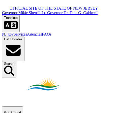
OFFICIAL SITE OF THE STATE OF NEW JERSEY​​​​‌ ‍ ​‍​‍‌‍ ‌ ​‍‌‍‍‌‌‍‌ ‌‍‍‌‌‍ ‍​‍​‍​ ‍‍​‍​‍‌ ​ ‌‍​‌‌‍ ‍‌‍‍‌‌ ‌​‌ ‍‌​‍ ‍‌‍‍‌‌‍ ​‍​‍​‍ ​​‍​‍‌‍‍​‌ ​‍‌‍‌‌‌‍‌‍​‍​‍​ ‍‍​‍​‍‌‍‍​‌ ‌​‌ ‌​‌ ​​​ ‍‍​‍ ​‍ ‌‍ ​‌‍ ‌‍​ ‌‍​‌‌‍ ​‌‍‍​‌‍ ‌ ​ ‌ ‌​​ ‍‍​ ​ ​ ​ ​ ​ ​ ​ ​‍ ‌‍‍‌‌‍ ‍‌ ‌​‌‍‌‌‌‍ ‍‌ ‌​​‍ ‌‍‌‌‌‍‌​‌‍‍‌‌ ‌​​‍ ‌‍ ‌‌‍ ‌‍‌​‌‍‌‌​ ‌‌ ​​‌ ​‍‌‍‌‌‌ ​ ‌‍‌‌‌‍ ‍‌ ‌​‌‍​‌‌ ‌​‌‍‍‌‌‍ ‌‍ ‍​ ‍ ‌‍‍‌‌‍‌​​ ‌‌‍ ‍‌‍‍‍‌​‌ ‌‍ ‌ ‌‍‌​ ​‌‍​‌‌ ‍‌‌‍ ‌ ‌‌‌ ‌​​ ‍ ‌ ‌​‌ ‍‌‌ ​​‌‍‌‌​ ‌‌‍ ‍‌‍‍‍‌‍ ​‌‍​‌‌ ‍‌‌‍ ‌ ‌‌‌ ‌​​ ‍ ‌ ​​‌‍​‌‌ ‌​‌‍‍​​ ‌‌‍‍​‌‍‌‌‌‍​‌‌‍‌​‌‍‌‌‌ ​‍​‍ ‍‌ ​ ‌‍‌‌‌‍​‌‌‍ ​​‍ ‍‌ ‌​‌‍‌‌‌ ‍​‌ ‌​​ ‌‍​‍‌‍​‌‌ ​ ‌‍‌‌‌‌‌‌‌ ​‍‌‍ ​​ ‌‌‍‍​‌ ‌​‌ ‌​‌ ​​​‍‌‌​ ​ ‌​​‌​‍‌‌​ ​‍‌​‌‍​‍‌‌​ ​‍‌​‌‍‌‍ ​‌‍ ‌‍​ ‌‍​‌‌‍ ​‌‍‍​‌‍ ‌ ​ ‌ ‌​​‍‌‌​ ​ ‌​​‌​ ​ ​ ​ ​ ​ ​ ​ ​‍‌‍‌‍‍‌‌‍‌​​ ‌‌‍ ‍‌‍‍‍‌​‌ ‌‍ ‌ ‌‍‌​ ​‌‍​‌‌ ‍‌‌‍ ‌ ‌‌‌ ‌​​‍‌‍‌ ‌​‌ ‍‌‌ ​​‌‍‌‌​ ‌‌‍ ‍‌‍‍‍‌‍ ​‌‍​‌‌ ‍‌‌‍ ‌ ‌‌‌ ‌​​‍‌‍‌ ​​‌‍​‌‌ ‌​‌‍‍​​ ‌‌‍‍​‌‍‌‌‌‍​‌‌‍‌​‌‍‌‌‌ ​‍​‍ ‍‌ ​ ‌‍‌‌‌‍​‌‌‍ ​​‍ ‍‌ ‌​‌‍‌‌‌ ‍​‌ ‌​​‍‌‍‌ ​​‌‍‌‌‌ ​‍‌ ​ ‌ ​​‌‍‌‌‌‍​ ‌ ‌​‌‍‍‌‌ ‌‍‌‍‌‌​ ‌‌ ​​‌ ‌‌‌‍​‍‌‍ ​‌‍‍‌‌ ​ ‌‍‍​‌‍‌‌‌‍‌​​‍​‍‌ ‌
Governor Mikie Sherrill​​​​‌ ‍ ​‍​‍‌‍ ‌ ​‍‌‍‍‌‌‍‌ ‌‍‍‌‌‍ ‍​‍​‍​ ‍‍​‍​‍‌ ​ ‌‍​‌‌‍ ‍‌‍‍‌‌ ‌​‌ ‍‌​‍ ‍‌‍‍‌‌‍ ​‍​‍​‍ ​​‍​‍‌‍‍​‌ ​‍‌‍‌‌‌‍‌‍​‍​‍​ ‍‍​‍​‍‌‍‍​‌ ‌​‌ ‌​‌ ​​​ ‍‍​‍ ​‍ ‌‍ ​‌‍ ‌‍​ ‌‍​‌‌‍ ​‌‍‍​‌‍ ‌ ​ ‌ ‌​​ ‍‍​ ​ ​ ​ ​ ​ ​ ​ ​‍ ‌‍‍‌‌‍ ‍‌ ‌​‌‍‌‌‌‍ ‍‌ ‌​​‍ ‌‍‌‌‌‍‌​‌‍‍‌‌ ‌​​‍ ‌‍ ‌‌‍ ‌‍‌​‌‍‌‌​ ‌‌ ​​‌ ​‍‌‍‌‌‌ ​ ‌‍‌‌‌‍ ‍‌ ‌​‌‍​‌‌ ‌​‌‍‍‌‌‍ ‌‍ ‍​ ‍ ‌‍‍‌‌‍‌​​ ‌‌‍ ‍‌‍‍‍‌​‌ ‌‍ ‌ ‌‍‌​ ​‌‍​‌‌ ‍‌‌‍ ‌ ‌‌‌ ‌​​ ‍ ‌ ‌​‌ ‍‌‌ ​​‌‍‌‌​ ‌‌‍ ‍‌‍‍‍‌‍ ​‌‍​‌‌ ‍‌‌‍ ‌ ‌‌‌ ‌​​ ‍ ‌ ​​‌‍​‌‌ ‌​‌‍‍​​ ‌‌‍‍​‌‍‌‌‌‍​‌‌‍‌​‌‍‌‌‌ ​‍​‍ ‍‌‍ ​‌‍‌‌‌‍​‌‌‍‌​‌‍‌‌‌ ​‍‌ ​ ​‍ ‍‌‍‌ ‌‍ ‌ ‌‍‌‍‌‌‌ ​‍‌‍ ‍‌‍ ‌ ​‍​ ‌‍​‍‌‍​‌‌ ​ ‌‍‌‌‌‌‌‌‌ ​‍‌‍ ​​ ‌‌‍‍​‌ ‌​‌ ‌​‌ ​​​‍‌‌​ ​ ‌​​‌​‍‌‌​ ​‍‌​‌‍​‍‌‌​ ​‍‌​‌‍‌‍ ​‌‍ ‌‍​ ‌‍​‌‌‍ ​‌‍‍​‌‍ ‌ ​ ‌ ‌​​‍‌‌​ ​ ‌​​‌​ ​ ​ ​ ​ ​ ​ ​ ​‍‌‍‌‍‍‌‌‍‌​​ ‌‌‍ ‍‌‍‍‍‌​‌ ‌‍ ‌ ‌‍‌​ ​‌‍​‌‌ ‍‌‌‍ ‌ ‌‌‌ ‌​​‍‌‍‌ ‌​‌ ‍‌‌ ​​‌‍‌‌​ ‌‌‍ ‍‌‍‍‍‌‍ ​‌‍​‌‌ ‍‌‌‍ ‌ ‌‌‌ ‌​​‍‌‍‌ ​​‌‍​‌‌ ‌​‌‍‍​​ ‌‌‍‍​‌‍‌‌‌‍​‌‌‍‌​‌‍‌‌‌ ​‍​‍ ‍‌‍ ​‌‍‌‌‌‍​‌‌‍‌​‌‍‌‌‌ ​‍‌ ​ ​‍ ‍‌‍‌ ‌‍ ‌ ‌‍‌‍‌‌‌ ​‍‌‍ ‍‌‍ ‌ ​‍​‍‌‍‌ ​​‌‍‌‌‌ ​‍‌ ​ ‌ ​​‌‍‌‌‌‍​ ‌ ‌​‌‍‍‌‌ ‌‍‌‍‌‌​ ‌‌ ​​‌ ‌‌‌‍​‍‌‍ ​‌‍‍‌‌ ​ ‌‍‍​‌‍‌‌‌‍‌​​‍​‍‌ ‌
·
Lt. Governor Dr. Dale G. Caldwell​​​​‌ ‍ ​‍​‍‌‍ ‌ ​‍‌‍‍‌‌‍‌ ‌‍‍‌‌‍ ‍​‍​‍​ ‍‍​‍​‍‌ ​ ‌‍​‌‌‍ ‍‌‍‍‌‌ ‌​‌ ‍‌​‍ ‍‌‍‍‌‌‍ ​‍​‍​‍ ​​‍​‍‌‍‍​‌ ​‍‌‍‌‌‌‍‌‍​‍​‍​ ‍‍​‍​‍‌‍‍​‌ ‌​‌ ‌​‌ ​​​ ‍‍​‍ ​‍ ‌‍ ​‌‍ ‌‍​ ‌‍​‌‌‍ ​‌‍‍​‌‍ ‌ ​ ‌ ‌​​ ‍‍​ ​ ​ ​ ​ ​ ​ ​ ​‍ ‌‍‍‌‌‍ ‍‌ ‌​‌‍‌‌‌‍ ‍‌ ‌​​‍ ‌‍‌‌‌‍‌​‌‍‍‌‌ ‌​​‍ ‌‍ ‌‌‍ ‌‍‌​‌‍‌‌​ ‌‌ ​​‌ ​‍‌‍‌‌‌ ​ ‌‍‌‌‌‍ ‍‌ ‌​‌‍​‌‌ ‌​‌‍‍‌‌‍ ‌‍ ‍​ ‍ ‌‍‍‌‌‍‌​​ ‌‌‍ ‍‌‍‍‍‌​‌ ‌‍ ‌ ‌‍‌​ ​‌‍​‌‌ ‍‌‌‍ ‌ ‌‌‌ ‌​​ ‍ ‌ ‌​‌ ‍‌‌ ​​‌‍‌‌​ ‌‌‍ ‍‌‍‍‍‌‍ ​‌‍​‌‌ ‍‌‌‍ ‌ ‌‌‌ ‌​​ ‍ ‌ ​​‌‍​‌‌ ‌​‌‍‍​​ ‌‌‍‍​‌‍‌‌‌‍​‌‌‍‌​‌‍‌‌‌ ​‍​‍ ‍‌‍ ​‌‍‌‌‌‍​‌‌‍‌​‌‍‌‌‌ ​‍‌ ​ ​‍ ‍‌‍ ​‌ ‌​‌​‌ ‌‍ ‌ ‌‍‌‍‌‌‌ ​‍‌‍ ‍‌‍ ‌ ​‍​ ‌‍​‍‌‍​‌‌ ​ ‌‍‌‌‌‌‌‌‌ ​‍‌‍ ​​ ‌‌‍‍​‌ ‌​‌ ‌​‌ ​​​‍‌‌​ ​ ‌​​‌​‍‌‌​ ​‍‌​‌‍​‍‌‌​ ​‍‌​‌‍‌‍ ​‌‍ ‌‍​ ‌‍​‌‌‍ ​‌‍‍​‌‍ ‌ ​ ‌ ‌​​‍‌‌​ ​ ‌​​‌​ ​ ​ ​ ​ ​ ​ ​ ​‍‌‍‌‍‍‌‌‍‌​​ ‌‌‍ ‍‌‍‍‍‌​‌ ‌‍ ‌ ‌‍‌​ ​‌‍​‌‌ ‍‌‌‍ ‌ ‌‌‌ ‌​​‍‌‍‌ ‌​‌ ‍‌‌ ​​‌‍‌‌​ ‌‌‍ ‍‌‍‍‍‌‍ ​‌‍​‌‌ ‍‌‌‍ ‌ ‌‌‌ ‌​​‍‌‍‌ ​​‌‍​‌‌ ‌​‌‍‍​​ ‌‌‍‍​‌‍‌‌‌‍​‌‌‍‌​‌‍‌‌‌ ​‍​‍ ‍‌‍ ​‌‍‌‌‌‍​‌‌‍‌​‌‍‌‌‌ ​‍‌ ​ ​‍ ‍‌‍ ​‌ ‌​‌​‌ ‌‍ ‌ ‌‍‌‍‌‌‌ ​‍‌‍ ‍‌‍ ‌ ​‍​‍‌‍‌ ​​‌‍‌‌‌ ​‍‌ ​ ‌ ​​‌‍‌‌‌‍​ ‌ ‌​‌‍‍‌‌ ‌‍‌‍‌‌​ ‌‌ ​​‌ ‌‌‌‍​‍‌‍ ​‌‍‍‌‌ ​ ‌‍‍​‌‍‌‌‌‍‌​​‍​‍‌ ‌
Translate​​​​‌ ‍ ​‍​‍‌‍ ‌ ​‍‌‍‍‌‌‍‌ ‌‍‍‌‌‍ ‍​‍​‍​ ‍‍​‍​‍‌ ​ ‌‍​‌‌‍ ‍‌‍‍‌‌ ‌​‌ ‍‌​‍ ‍‌‍‍‌‌‍ ​‍​‍​‍ ​​‍​‍‌‍‍​‌ ​‍‌‍‌‌‌‍‌‍​‍​‍​ ‍‍​‍​‍‌‍‍​‌ ‌​‌ ‌​‌ ​​​ ‍‍​‍ ​‍ ‌‍ ​‌‍ ‌‍​ ‌‍​‌‌‍ ​‌‍‍​‌‍ ‌ ​ ‌ ‌​​ ‍‍​ ​ ​ ​ ​ ​ ​ ​ ​‍ ‌‍‍‌‌‍ ‍‌ ‌​‌‍‌‌‌‍ ‍‌ ‌​​‍ ‌‍‌‌‌‍‌​‌‍‍‌‌ ‌​​‍ ‌‍ ‌‌‍ ‌‍‌​‌‍‌‌​ ‌‌ ​​‌ ​‍‌‍‌‌‌ ​ ‌‍‌‌‌‍ ‍‌ ‌​‌‍​‌‌ ‌​‌‍‍‌‌‍ ‌‍ ‍​ ‍ ‌‍‍‌‌‍‌​​ ‌‌‍ ‍‌‍‍‍‌​‌ ‌‍ ‌ ‌‍‌​ ​‌‍​‌‌ ‍‌‌‍ ‌ ‌‌‌ ‌​​ ‍ ‌ ‌​‌ ‍‌‌ ​​‌‍‌‌​ ‌‌‍ ‍‌‍‍‍‌‍ ​‌‍​‌‌ ‍‌‌‍ ‌ ‌‌‌ ‌​​ ‍ ‌ ​​‌‍​‌‌ ‌​‌‍‍​​ ‌‌‍‍​‌‍‌‌‌‍​‌‌‍‌​‌‍‌‌‌ ​‍​‍ ‍‌ ‌​‌ ​‍‌‍​‌‌‍ ‍‌ ​ ‌‍ ​‌‍​‌‌ ‌​‌‍‍‌‌‍ ‌‍ ‍‌ ​ ​‍ ‍‌‍​‍‌ ‌​‌‍ ‍​ ‌‍​‍‌‍​‌‌ ​ ‌‍‌‌‌‌‌‌‌ ​‍‌‍ ​​ ‌‌‍‍​‌ ‌​‌ ‌​‌ ​​​‍‌‌​ ​ ‌​​‌​‍‌‌​ ​‍‌​‌‍​‍‌‌​ ​‍‌​‌‍‌‍ ​‌‍ ‌‍​ ‌‍​‌‌‍ ​‌‍‍​‌‍ ‌ ​ ‌ ‌​​‍‌‌​ ​ ‌​​‌​ ​ ​ ​ ​ ​ ​ ​ ​‍‌‍‌‍‍‌‌‍‌​​ ‌‌‍ ‍‌‍‍‍‌​‌ ‌‍ ‌ ‌‍‌​ ​‌‍​‌‌ ‍‌‌‍ ‌ ‌‌‌ ‌​​‍‌‍‌ ‌​‌ ‍‌‌ ​​‌‍‌‌​ ‌‌‍ ‍‌‍‍‍‌‍ ​‌‍​‌‌ ‍‌‌‍ ‌ ‌‌‌ ‌​​‍‌‍‌ ​​‌‍​‌‌ ‌​‌‍‍​​ ‌‌‍‍​‌‍‌‌‌‍​‌‌‍‌​‌‍‌‌‌ ​‍​‍ ‍‌ ‌​‌ ​‍‌‍​‌‌‍ ‍‌ ​ ‌‍ ​‌‍​‌‌ ‌​‌‍‍‌‌‍ ‌‍ ‍‌ ​ ​‍ ‍‌‍​‍‌ ‌​‌‍ ‍​‍‌‍‌ ​​‌‍‌‌‌ ​‍‌ ​ ‌ ​​‌‍‌‌‌‍​ ‌ ‌​‌‍‍‌‌ ‌‍‌‍‌‌​ ‌‌ ​​‌ ‌‌‌‍​‍‌‍ ​‌‍‍‌‌ ​ ‌‍‍​‌‍‌‌‌‍‌​​‍​‍‌ ‌
NJ.gov​​​​‌ ‍ ​‍​‍‌‍ ‌ ​‍‌‍‍‌‌‍‌ ‌‍‍‌‌‍ ‍​‍​‍​ ‍‍​‍​‍‌ ​ ‌‍​‌‌‍ ‍‌‍‍‌‌ ‌​‌ ‍‌​‍ ‍‌‍‍‌‌‍ ​‍​‍​‍ ​​‍​‍‌‍‍​‌ ​‍‌‍‌‌‌‍‌‍​‍​‍​ ‍‍​‍​‍‌‍‍​‌ ‌​‌ ‌​‌ ​​​ ‍‍​‍ ​‍ ‌‍ ​‌‍ ‌‍​ ‌‍​‌‌‍ ​‌‍‍​‌‍ ‌ ​ ‌ ‌​​ ‍‍​ ​ ​ ​ ​ ​ ​ ​ ​‍ ‌‍‍‌‌‍ ‍‌ ‌​‌‍‌‌‌‍ ‍‌ ‌​​‍ ‌‍‌‌‌‍‌​‌‍‍‌‌ ‌​​‍ ‌‍ ‌‌‍ ‌‍‌​‌‍‌‌​ ‌‌ ​​‌ ​‍‌‍‌‌‌ ​ ‌‍‌‌‌‍ ‍‌ ‌​‌‍​‌‌ ‌​‌‍‍‌‌‍ ‌‍ ‍​ ‍ ‌‍‍‌‌‍‌​​ ‌‌‍ ‍‌‍‍‍‌​‌ ‌‍ ‌ ‌‍‌​ ​‌‍​‌‌ ‍‌‌‍ ‌ ‌‌‌ ‌​​ ‍ ‌ ‌​‌ ‍‌‌ ​​‌‍‌‌​ ‌‌‍ ‍‌‍‍‍‌‍ ​‌‍​‌‌ ‍‌‌‍ ‌ ‌‌‌ ‌​​ ‍ ‌ ​​‌‍​‌‌ ‌​‌‍‍​​ ‌‌‍‍​‌‍‌‌‌‍​‌‌‍‌​‌‍‌‌‌ ​‍​‍ ‍‌‍ ​‌‍‍‌‌‍ ‍‌‍‍ ‌ ​ ​‍‌‌​ ‌‌‌​​‍‌‌ ‌‍‍ ‌‍‌‌‌ ‍‌​‍‌‌​ ​ ‌​‌​​‍‌‌​ ​ ‌​‌​​‍‌‌​ ​‍​ ​‍​ ​‍‌‍‌‍‌‍​ ‌‍​ ​ ​ ‌‍​‍​ ‍​‌‍‌‌​ ​​​ ​ ‌‍​‍​ ​​​‍‌‌​ ​‍​ ​‍​‍‌‌​ ‌‌‌​‌​​‍ ‍‌ ‌​‌‍‌‌‌ ‍​‌ ‌​​ ‌‍​‍‌‍​‌‌ ​ ‌‍‌‌‌‌‌‌‌ ​‍‌‍ ​​ ‌‌‍‍​‌ ‌​‌ ‌​‌ ​​​‍‌‌​ ​ ‌​​‌​‍‌‌​ ​‍‌​‌‍​‍‌‌​ ​‍‌​‌‍‌‍ ​‌‍ ‌‍​ ‌‍​‌‌‍ ​‌‍‍​‌‍ ‌ ​ ‌ ‌​​‍‌‌​ ​ ‌​​‌​ ​ ​ ​ ​ ​ ​ ​ ​‍‌‍‌‍‍‌‌‍‌​​ ‌‌‍ ‍‌‍‍‍‌​‌ ‌‍ ‌ ‌‍‌​ ​‌‍​‌‌ ‍‌‌‍ ‌ ‌‌‌ ‌​​‍‌‍‌ ‌​‌ ‍‌‌ ​​‌‍‌‌​ ‌‌‍ ‍‌‍‍‍‌‍ ​‌‍​‌‌ ‍‌‌‍ ‌ ‌‌‌ ‌​​‍‌‍‌ ​​‌‍​‌‌ ‌​‌‍‍​​ ‌‌‍‍​‌‍‌‌‌‍​‌‌‍‌​‌‍‌‌‌ ​‍​‍ ‍‌‍ ​‌‍‍‌‌‍ ‍‌‍‍ ‌ ​ ​‍‌‌​ ‌‌‌​​‍‌‌ ‌‍‍ ‌‍‌‌‌ ‍‌​‍‌‌​ ​ ‌​‌​​‍‌‌​ ​ ‌​‌​​‍‌‌​ ​‍​ ​‍​ ​‍‌‍‌‍‌‍​ ‌‍​ ​ ​ ‌‍​‍​ ‍​‌‍‌‌​ ​​​ ​ ‌‍​‍​ ​​​‍‌‌​ ​‍​ ​‍​‍‌‌​ ‌‌‌​‌​​‍ ‍‌ ‌​‌‍‌‌‌ ‍​‌ ‌​​‍‌‍‌ ​​‌‍‌‌‌ ​‍‌ ​ ‌ ​​‌‍‌‌‌‍​ ‌ ‌​‌‍‍‌‌ ‌‍‌‍‌‌​ ‌‌ ​​‌ ‌‌‌‍​‍‌‍ ​‌‍‍‌‌ ​ ‌‍‍​‌‍‌‌‌‍‌​​‍​‍‌ ‌
Services​​​​‌ ‍ ​‍​‍‌‍ ‌ ​‍‌‍‍‌‌‍‌ ‌‍‍‌‌‍ ‍​‍​‍​ ‍‍​‍​‍‌ ​ ‌‍​‌‌‍ ‍‌‍‍‌‌ ‌​‌ ‍‌​‍ ‍‌‍‍‌‌‍ ​‍​‍​‍ ​​‍​‍‌‍‍​‌ ​‍‌‍‌‌‌‍‌‍​‍​‍​ ‍‍​‍​‍‌‍‍​‌ ‌​‌ ‌​‌ ​​​ ‍‍​‍ ​‍ ‌‍ ​‌‍ ‌‍​ ‌‍​‌‌‍ ​‌‍‍​‌‍ ‌ ​ ‌ ‌​​ ‍‍​ ​ ​ ​ ​ ​ ​ ​ ​‍ ‌‍‍‌‌‍ ‍‌ ‌​‌‍‌‌‌‍ ‍‌ ‌​​‍ ‌‍‌‌‌‍‌​‌‍‍‌‌ ‌​​‍ ‌‍ ‌‌‍ ‌‍‌​‌‍‌‌​ ‌‌ ​​‌ ​‍‌‍‌‌‌ ​ ‌‍‌‌‌‍ ‍‌ ‌​‌‍​‌‌ ‌​‌‍‍‌‌‍ ‌‍ ‍​ ‍ ‌‍‍‌‌‍‌​​ ‌‌‍ ‍‌‍‍‍‌​‌ ‌‍ ‌ ‌‍‌​ ​‌‍​‌‌ ‍‌‌‍ ‌ ‌‌‌ ‌​​ ‍ ‌ ‌​‌ ‍‌‌ ​​‌‍‌‌​ ‌‌‍ ‍‌‍‍‍‌‍ ​‌‍​‌‌ ‍‌‌‍ ‌ ‌‌‌ ‌​​ ‍ ‌ ​​‌‍​‌‌ ‌​‌‍‍​​ ‌‌‍‍​‌‍‌‌‌‍​‌‌‍‌​‌‍‌‌‌ ​‍​‍ ‍‌‍ ​‌‍‍‌‌‍ ‍‌‍‍ ‌ ​ ​‍‌‌​ ‌‌‌​​‍‌‌ ‌‍‍ ‌‍‌‌‌ ‍‌​‍‌‌​ ​ ‌​‌​​‍‌‌​ ​ ‌​‌​​‍‌‌​ ​‍​ ​‍​ ​‍​ ‍​​ ‌ ​ ‍‌​ ​‍‌‍​ ‌‍​ ‌‍‌‍​ ​ ​ ‌ ​ ‌​​ ‌​​‍‌‌​ ​‍​ ​‍​‍‌‌​ ‌‌‌​‌​​‍ ‍‌ ‌​‌‍‌‌‌ ‍​‌ ‌​​ ‌‍​‍‌‍​‌‌ ​ ‌‍‌‌‌‌‌‌‌ ​‍‌‍ ​​ ‌‌‍‍​‌ ‌​‌ ‌​‌ ​​​‍‌‌​ ​ ‌​​‌​‍‌‌​ ​‍‌​‌‍​‍‌‌​ ​‍‌​‌‍‌‍ ​‌‍ ‌‍​ ‌‍​‌‌‍ ​‌‍‍​‌‍ ‌ ​ ‌ ‌​​‍‌‌​ ​ ‌​​‌​ ​ ​ ​ ​ ​ ​ ​ ​‍‌‍‌‍‍‌‌‍‌​​ ‌‌‍ ‍‌‍‍‍‌​‌ ‌‍ ‌ ‌‍‌​ ​‌‍​‌‌ ‍‌‌‍ ‌ ‌‌‌ ‌​​‍‌‍‌ ‌​‌ ‍‌‌ ​​‌‍‌‌​ ‌‌‍ ‍‌‍‍‍‌‍ ​‌‍​‌‌ ‍‌‌‍ ‌ ‌‌‌ ‌​​‍‌‍‌ ​​‌‍​‌‌ ‌​‌‍‍​​ ‌‌‍‍​‌‍‌‌‌‍​‌‌‍‌​‌‍‌‌‌ ​‍​‍ ‍‌‍ ​‌‍‍‌‌‍ ‍‌‍‍ ‌ ​ ​‍‌‌​ ‌‌‌​​‍‌‌ ‌‍‍ ‌‍‌‌‌ ‍‌​‍‌‌​ ​ ‌​‌​​‍‌‌​ ​ ‌​‌​​‍‌‌​ ​‍​ ​‍​ ​‍​ ‍​​ ‌ ​ ‍‌​ ​‍‌‍​ ‌‍​ ‌‍‌‍​ ​ ​ ‌ ​ ‌​​ ‌​​‍‌‌​ ​‍​ ​‍​‍‌‌​ ‌‌‌​‌​​‍ ‍‌ ‌​‌‍‌‌‌ ‍​‌ ‌​​‍‌‍‌ ​​‌‍‌‌‌ ​‍‌ ​ ‌ ​​‌‍‌‌‌‍​ ‌ ‌​‌‍‍‌‌ ‌‍‌‍‌‌​ ‌‌ ​​‌ ‌‌‌‍​‍‌‍ ​‌‍‍‌‌ ​ ‌‍‍​‌‍‌‌‌‍‌​​‍​‍‌ ‌
Agencies​​​​‌ ‍ ​‍​‍‌‍ ‌ ​‍‌‍‍‌‌‍‌ ‌‍‍‌‌‍ ‍​‍​‍​ ‍‍​‍​‍‌ ​ ‌‍​‌‌‍ ‍‌‍‍‌‌ ‌​‌ ‍‌​‍ ‍‌‍‍‌‌‍ ​‍​‍​‍ ​​‍​‍‌‍‍​‌ ​‍‌‍‌‌‌‍‌‍​‍​‍​ ‍‍​‍​‍‌‍‍​‌ ‌​‌ ‌​‌ ​​​ ‍‍​‍ ​‍ ‌‍ ​‌‍ ‌‍​ ‌‍​‌‌‍ ​‌‍‍​‌‍ ‌ ​ ‌ ‌​​ ‍‍​ ​ ​ ​ ​ ​ ​ ​ ​‍ ‌‍‍‌‌‍ ‍‌ ‌​‌‍‌‌‌‍ ‍‌ ‌​​‍ ‌‍‌‌‌‍‌​‌‍‍‌‌ ‌​​‍ ‌‍ ‌‌‍ ‌‍‌​‌‍‌‌​ ‌‌ ​​‌ ​‍‌‍‌‌‌ ​ ‌‍‌‌‌‍ ‍‌ ‌​‌‍​‌‌ ‌​‌‍‍‌‌‍ ‌‍ ‍​ ‍ ‌‍‍‌‌‍‌​​ ‌‌‍ ‍‌‍‍‍‌​‌ ‌‍ ‌ ‌‍‌​ ​‌‍​‌‌ ‍‌‌‍ ‌ ‌‌‌ ‌​​ ‍ ‌ ‌​‌ ‍‌‌ ​​‌‍‌‌​ ‌‌‍ ‍‌‍‍‍‌‍ ​‌‍​‌‌ ‍‌‌‍ ‌ ‌‌‌ ‌​​ ‍ ‌ ​​‌‍​‌‌ ‌​‌‍‍​​ ‌‌‍‍​‌‍‌‌‌‍​‌‌‍‌​‌‍‌‌‌ ​‍​‍ ‍‌‍ ​‌‍‍‌‌‍ ‍‌‍‍ ‌ ​ ​‍‌‌​ ‌‌‌​​‍‌‌ ‌‍‍ ‌‍‌‌‌ ‍‌​‍‌‌​ ​ ‌​‌​​‍‌‌​ ​ ‌​‌​​‍‌‌​ ​‍​ ​‍​ ‌ ‌‍‌​​ ​‌‌‍‌‍​ ​ ​ ​​‌‍​ ‌‍​‍​ ‌ ‌‍‌​​ ‍​​ ​ ​‍‌‌​ ​‍​ ​‍​‍‌‌​ ‌‌‌​‌​​‍ ‍‌ ‌​‌‍‌‌‌ ‍​‌ ‌​​ ‌‍​‍‌‍​‌‌ ​ ‌‍‌‌‌‌‌‌‌ ​‍‌‍ ​​ ‌‌‍‍​‌ ‌​‌ ‌​‌ ​​​‍‌‌​ ​ ‌​​‌​‍‌‌​ ​‍‌​‌‍​‍‌‌​ ​‍‌​‌‍‌‍ ​‌‍ ‌‍​ ‌‍​‌‌‍ ​‌‍‍​‌‍ ‌ ​ ‌ ‌​​‍‌‌​ ​ ‌​​‌​ ​ ​ ​ ​ ​ ​ ​ ​‍‌‍‌‍‍‌‌‍‌​​ ‌‌‍ ‍‌‍‍‍‌​‌ ‌‍ ‌ ‌‍‌​ ​‌‍​‌‌ ‍‌‌‍ ‌ ‌‌‌ ‌​​‍‌‍‌ ‌​‌ ‍‌‌ ​​‌‍‌‌​ ‌‌‍ ‍‌‍‍‍‌‍ ​‌‍​‌‌ ‍‌‌‍ ‌ ‌‌‌ ‌​​‍‌‍‌ ​​‌‍​‌‌ ‌​‌‍‍​​ ‌‌‍‍​‌‍‌‌‌‍​‌‌‍‌​‌‍‌‌‌ ​‍​‍ ‍‌‍ ​‌‍‍‌‌‍ ‍‌‍‍ ‌ ​ ​‍‌‌​ ‌‌‌​​‍‌‌ ‌‍‍ ‌‍‌‌‌ ‍‌​‍‌‌​ ​ ‌​‌​​‍‌‌​ ​ ‌​‌​​‍‌‌​ ​‍​ ​‍​ ‌ ‌‍‌​​ ​‌‌‍‌‍​ ​ ​ ​​‌‍​ ‌‍​‍​ ‌ ‌‍‌​​ ‍​​ ​ ​‍‌‌​ ​‍​ ​‍​‍‌‌​ ‌‌‌​‌​​‍ ‍‌ ‌​‌‍‌‌‌ ‍​‌ ‌​​‍‌‍‌ ​​‌‍‌‌‌ ​‍‌ ​ ‌ ​​‌‍‌‌‌‍​ ‌ ‌​‌‍‍‌‌ ‌‍‌‍‌‌​ ‌‌ ​​‌ ‌‌‌‍​‍‌‍ ​‌‍‍‌‌ ​ ‌‍‍​‌‍‌‌‌‍‌​​‍​‍‌ ‌
FAQs​​​​‌ ‍ ​‍​‍‌‍ ‌ ​‍‌‍‍‌‌‍‌ ‌‍‍‌‌‍ ‍​‍​‍​ ‍‍​‍​‍‌ ​ ‌‍​‌‌‍ ‍‌‍‍‌‌ ‌​‌ ‍‌​‍ ‍‌‍‍‌‌‍ ​‍​‍​‍ ​​‍​‍‌‍‍​‌ ​‍‌‍‌‌‌‍‌‍​‍​‍​ ‍‍​‍​‍‌‍‍​‌ ‌​‌ ‌​‌ ​​​ ‍‍​‍ ​‍ ‌‍ ​‌‍ ‌‍​ ‌‍​‌‌‍ ​‌‍‍​‌‍ ‌ ​ ‌ ‌​​ ‍‍​ ​ ​ ​ ​ ​ ​ ​ ​‍ ‌‍‍‌‌‍ ‍‌ ‌​‌‍‌‌‌‍ ‍‌ ‌​​‍ ‌‍‌‌‌‍‌​‌‍‍‌‌ ‌​​‍ ‌‍ ‌‌‍ ‌‍‌​‌‍‌‌​ ‌‌ ​​‌ ​‍‌‍‌‌‌ ​ ‌‍‌‌‌‍ ‍‌ ‌​‌‍​‌‌ ‌​‌‍‍‌‌‍ ‌‍ ‍​ ‍ ‌‍‍‌‌‍‌​​ ‌‌‍ ‍‌‍‍‍‌​‌ ‌‍ ‌ ‌‍‌​ ​‌‍​‌‌ ‍‌‌‍ ‌ ‌‌‌ ‌​​ ‍ ‌ ‌​‌ ‍‌‌ ​​‌‍‌‌​ ‌‌‍ ‍‌‍‍‍‌‍ ​‌‍​‌‌ ‍‌‌‍ ‌ ‌‌‌ ‌​​ ‍ ‌ ​​‌‍​‌‌ ‌​‌‍‍​​ ‌‌‍‍​‌‍‌‌‌‍​‌‌‍‌​‌‍‌‌‌ ​‍​‍ ‍‌‍ ​‌‍‍‌‌‍ ‍‌‍‍ ‌ ​ ​‍‌‌​ ‌‌‌​​‍‌‌ ‌‍‍ ‌‍‌‌‌ ‍‌​‍‌‌​ ​ ‌​‌​​‍‌‌​ ​ ‌​‌​​‍‌‌​ ​‍​ ​‍‌‍​ ​ ‌‍​ ‍​‌‍​ ‌‍​‍​ ​‌​ ​​​ ‌‌‌‍​ ​ ‌‌​ ​‌‌‍​‍​‍‌‌​ ​‍​ ​‍​‍‌‌​ ‌‌‌​‌​​‍ ‍‌ ‌​‌‍‌‌‌ ‍​‌ ‌​​ ‌‍​‍‌‍​‌‌ ​ ‌‍‌‌‌‌‌‌‌ ​‍‌‍ ​​ ‌‌‍‍​‌ ‌​‌ ‌​‌ ​​​‍‌‌​ ​ ‌​​‌​‍‌‌​ ​‍‌​‌‍​‍‌‌​ ​‍‌​‌‍‌‍ ​‌‍ ‌‍​ ‌‍​‌‌‍ ​‌‍‍​‌‍ ‌ ​ ‌ ‌​​‍‌‌​ ​ ‌​​‌​ ​ ​ ​ ​ ​ ​ ​ ​‍‌‍‌‍‍‌‌‍‌​​ ‌‌‍ ‍‌‍‍‍‌​‌ ‌‍ ‌ ‌‍‌​ ​‌‍​‌‌ ‍‌‌‍ ‌ ‌‌‌ ‌​​‍‌‍‌ ‌​‌ ‍‌‌ ​​‌‍‌‌​ ‌‌‍ ‍‌‍‍‍‌‍ ​‌‍​‌‌ ‍‌‌‍ ‌ ‌‌‌ ‌​​‍‌‍‌ ​​‌‍​‌‌ ‌​‌‍‍​​ ‌‌‍‍​‌‍‌‌‌‍​‌‌‍‌​‌‍‌‌‌ ​‍​‍ ‍‌‍ ​‌‍‍‌‌‍ ‍‌‍‍ ‌ ​ ​‍‌‌​ ‌‌‌​​‍‌‌ ‌‍‍ ‌‍‌‌‌ ‍‌​‍‌‌​ ​ ‌​‌​​‍‌‌​ ​ ‌​‌​​‍‌‌​ ​‍​ ​‍‌‍​ ​ ‌‍​ ‍​‌‍​ ‌‍​‍​ ​‌​ ​​​ ‌‌‌‍​ ​ ‌‌​ ​‌‌‍​‍​‍‌‌​ ​‍​ ​‍​‍‌‌​ ‌‌‌​‌​​‍ ‍‌ ‌​‌‍‌‌‌ ‍​‌ ‌​​‍‌‍‌ ​​‌‍‌‌‌ ​‍‌ ​ ‌ ​​‌‍‌‌‌‍​ ‌ ‌​‌‍‍‌‌ ‌‍‌‍‌‌​ ‌‌ ​​‌ ‌‌‌‍​‍‌‍ ​‌‍‍‌‌ ​ ‌‍‍​‌‍‌‌‌‍‌​​‍​‍‌ ‌
Get Updates​​​​‌ ‍ ​‍​‍‌‍ ‌ ​‍‌‍‍‌‌‍‌ ‌‍‍‌‌‍ ‍​‍​‍​ ‍‍​‍​‍‌ ​ ‌‍​‌‌‍ ‍‌‍‍‌‌ ‌​‌ ‍‌​‍ ‍‌‍‍‌‌‍ ​‍​‍​‍ ​​‍​‍‌‍‍​‌ ​‍‌‍‌‌‌‍‌‍​‍​‍​ ‍‍​‍​‍‌‍‍​‌ ‌​‌ ‌​‌ ​​​ ‍‍​‍ ​‍ ‌‍ ​‌‍ ‌‍​ ‌‍​‌‌‍ ​‌‍‍​‌‍ ‌ ​ ‌ ‌​​ ‍‍​ ​ ​ ​ ​ ​ ​ ​ ​‍ ‌‍‍‌‌‍ ‍‌ ‌​‌‍‌‌‌‍ ‍‌ ‌​​‍ ‌‍‌‌‌‍‌​‌‍‍‌‌ ‌​​‍ ‌‍ ‌‌‍ ‌‍‌​‌‍‌‌​ ‌‌ ​​‌ ​‍‌‍‌‌‌ ​ ‌‍‌‌‌‍ ‍‌ ‌​‌‍​‌‌ ‌​‌‍‍‌‌‍ ‌‍ ‍​ ‍ ‌‍‍‌‌‍‌​​ ‌‌‍ ‍‌‍‍‍‌​‌ ‌‍ ‌ ‌‍‌​ ​‌‍​‌‌ ‍‌‌‍ ‌ ‌‌‌ ‌​​ ‍ ‌ ‌​‌ ‍‌‌ ​​‌‍‌‌​ ‌‌‍ ‍‌‍‍‍‌‍ ​‌‍​‌‌ ‍‌‌‍ ‌ ‌‌‌ ‌​​ ‍ ‌ ​​‌‍​‌‌ ‌​‌‍‍​​ ‌‌‍‍​‌‍‌‌‌‍​‌‌‍‌​‌‍‌‌‌ ​‍​‍ ‍‌‍ ‍‌‍‌‌‌ ‌ ‌ ​ ‌‍ ​‌‍‌‌‌ ‌​‌ ‌​‌‍‌‌‌ ​‍​‍ ‍‌‍​‍‌ ‌​‌‍ ‍​ ‌‍​‍‌‍​‌‌ ​ ‌‍‌‌‌‌‌‌‌ ​‍‌‍ ​​ ‌‌‍‍​‌ ‌​‌ ‌​‌ ​​​‍‌‌​ ​ ‌​​‌​‍‌‌​ ​‍‌​‌‍​‍‌‌​ ​‍‌​‌‍‌‍ ​‌‍ ‌‍​ ‌‍​‌‌‍ ​‌‍‍​‌‍ ‌ ​ ‌ ‌​​‍‌‌​ ​ ‌​​‌​ ​ ​ ​ ​ ​ ​ ​ ​‍‌‍‌‍‍‌‌‍‌​​ ‌‌‍ ‍‌‍‍‍‌​‌ ‌‍ ‌ ‌‍‌​ ​‌‍​‌‌ ‍‌‌‍ ‌ ‌‌‌ ‌​​‍‌‍‌ ‌​‌ ‍‌‌ ​​‌‍‌‌​ ‌‌‍ ‍‌‍‍‍‌‍ ​‌‍​‌‌ ‍‌‌‍ ‌ ‌‌‌ ‌​​‍‌‍‌ ​​‌‍​‌‌ ‌​‌‍‍​​ ‌‌‍‍​‌‍‌‌‌‍​‌‌‍‌​‌‍‌‌‌ ​‍​‍ ‍‌‍ ‍‌‍‌‌‌ ‌ ‌ ​ ‌‍ ​‌‍‌‌‌ ‌​‌ ‌​‌‍‌‌‌ ​‍​‍ ‍‌‍​‍‌ ‌​‌‍ ‍​‍‌‍‌ ​​‌‍‌‌‌ ​‍‌ ​ ‌ ​​‌‍‌‌‌‍​ ‌ ‌​‌‍‍‌‌ ‌‍‌‍‌‌​ ‌‌ ​​‌ ‌‌‌‍​‍‌‍ ​‌‍‍‌‌ ​ ‌‍‍​‌‍‌‌‌‍‌​​‍​‍‌ ‌
Search​​​​‌ ‍ ​‍​‍‌‍ ‌ ​‍‌‍‍‌‌‍‌ ‌‍‍‌‌‍ ‍​‍​‍​ ‍‍​‍​‍‌ ​ ‌‍​‌‌‍ ‍‌‍‍‌‌ ‌​‌ ‍‌​‍ ‍‌‍‍‌‌‍ ​‍​‍​‍ ​​‍​‍‌‍‍​‌ ​‍‌‍‌‌‌‍‌‍​‍​‍​ ‍‍​‍​‍‌‍‍​‌ ‌​‌ ‌​‌ ​​​ ‍‍​‍ ​‍ ‌‍ ​‌‍ ‌‍​ ‌‍​‌‌‍ ​‌‍‍​‌‍ ‌ ​ ‌ ‌​​ ‍‍​ ​ ​ ​ ​ ​ ​ ​ ​‍ ‌‍‍‌‌‍ ‍‌ ‌​‌‍‌‌‌‍ ‍‌ ‌​​‍ ‌‍‌‌‌‍‌​‌‍‍‌‌ ‌​​‍ ‌‍ ‌‌‍ ‌‍‌​‌‍‌‌​ ‌‌ ​​‌ ​‍‌‍‌‌‌ ​ ‌‍‌‌‌‍ ‍‌ ‌​‌‍​‌‌ ‌​‌‍‍‌‌‍ ‌‍ ‍​ ‍ ‌‍‍‌‌‍‌​​ ‌‌‍ ‍‌‍‍‍‌​‌ ‌‍ ‌ ‌‍‌​ ​‌‍​‌‌ ‍‌‌‍ ‌ ‌‌‌ ‌​​ ‍ ‌ ‌​‌ ‍‌‌ ​​‌‍‌‌​ ‌‌‍ ‍‌‍‍‍‌‍ ​‌‍​‌‌ ‍‌‌‍ ‌ ‌‌‌ ‌​​ ‍ ‌ ​​‌‍​‌‌ ‌​‌‍‍​​ ‌‌‍‍​‌‍‌‌‌‍​‌‌‍‌​‌‍‌‌‌ ​‍​‍ ‍‌ ​ ‌‍‌‌‌‍​‌‌ ​‍‌‍​ ‌‍‍​​‍ ‍‌‍​‍‌ ‌​‌‍ ‍​ ‌‍​‍‌‍​‌‌ ​ ‌‍‌‌‌‌‌‌‌ ​‍‌‍ ​​ ‌‌‍‍​‌ ‌​‌ ‌​‌ ​​​‍‌‌​ ​ ‌​​‌​‍‌‌​ ​‍‌​‌‍​‍‌‌​ ​‍‌​‌‍‌‍ ​‌‍ ‌‍​ ‌‍​‌‌‍ ​‌‍‍​‌‍ ‌ ​ ‌ ‌​​‍‌‌​ ​ ‌​​‌​ ​ ​ ​ ​ ​ ​ ​ ​‍‌‍‌‍‍‌‌‍‌​​ ‌‌‍ ‍‌‍‍‍‌​‌ ‌‍ ‌ ‌‍‌​ ​‌‍​‌‌ ‍‌‌‍ ‌ ‌‌‌ ‌​​‍‌‍‌ ‌​‌ ‍‌‌ ​​‌‍‌‌​ ‌‌‍ ‍‌‍‍‍‌‍ ​‌‍​‌‌ ‍‌‌‍ ‌ ‌‌‌ ‌​​‍‌‍‌ ​​‌‍​‌‌ ‌​‌‍‍​​ ‌‌‍‍​‌‍‌‌‌‍​‌‌‍‌​‌‍‌‌‌ ​‍​‍ ‍‌ ​ ‌‍‌‌‌‍​‌‌ ​‍‌‍​ ‌‍‍​​‍ ‍‌‍​‍‌ ‌​‌‍ ‍​‍‌‍‌ ​​‌‍‌‌‌ ​‍‌ ​ ‌ ​​‌‍‌‌‌‍​ ‌ ‌​‌‍‍‌‌ ‌‍‌‍‌‌​ ‌‌ ​​‌ ‌‌‌‍​‍‌‍ ​‌‍‍‌‌ ​ ‌‍‍​‌‍‌‌‌‍‌​​‍​‍‌ ‌
Get Started​​​​‌ ‍ ​‍​‍‌‍ ‌ ​‍‌‍‍‌‌‍‌ ‌‍‍‌‌‍ ‍​‍​‍​ ‍‍​‍​‍‌ ​ ‌‍​‌‌‍ ‍‌‍‍‌‌ ‌​‌ ‍‌​‍ ‍‌‍‍‌‌‍ ​‍​‍​‍ ​​‍​‍‌‍‍​‌ ​‍‌‍‌‌‌‍‌‍​‍​‍​ ‍‍​‍​‍‌‍‍​‌ ‌​‌ ‌​‌ ​​​ ‍‍​‍ ​‍ ‌‍ ​‌‍ ‌‍​ ‌‍​‌‌‍ ​‌‍‍​‌‍ ‌ ​ ‌ ‌​​ ‍‍​ ​ ​ ​ ​ ​ ​ ​ ​‍ ‌‍‍‌‌‍ ‍‌ ‌​‌‍‌‌‌‍ ‍‌ ‌​​‍ ‌‍‌‌‌‍‌​‌‍‍‌‌ ‌​​‍ ‌‍ ‌‌‍ ‌‍‌​‌‍‌‌​ ‌‌ ​​‌ ​‍‌‍‌‌‌ ​ ‌‍‌‌‌‍ ‍‌ ‌​‌‍​‌‌ ‌​‌‍‍‌‌‍ ‌‍ ‍​ ‍ ‌‍‍‌‌‍‌​​ ‌‌ ​ ‌‍‍‌‌ ‌​‌‍‌‌‌​‍​‌‍‌‌‌‍​‌‌‍‌​‌‍‌‌‌ ​‍​ ‍ ‌ ‌​‌ ‍‌‌ ​​‌‍‌‌​ ‌‌‍‍​‌‍‌‌‌‍​‌‌‍‌​‌‍‌‌‌ ​‍​ ‍ ‌ ​​‌‍​‌‌ ‌​‌‍‍​​ ‌‌‍‌ ‌‍‌‌‌ ‌​‌‌​ ‌ ‌​‌‍​‌‌ ​‍‌ ‌​‌‍‌‌‌‍‌​‌​ ‌‌‍‌‌‌‍ ‍‌ ‌‌​‍ ‍‌‍​‍‌ ‌​‌‍ ‍‌‌‌​‌‍‌‌‌ ‍​‌ ‌​​ ‌‍​‍‌‍​‌‌ ​ ‌‍‌‌‌‌‌‌‌ ​‍‌‍ ​​ ‌‌‍‍​‌ ‌​‌ ‌​‌ ​​​‍‌‌​ ​ ‌​​‌​‍‌‌​ ​‍‌​‌‍​‍‌‌​ ​‍‌​‌‍‌‍ ​‌‍ ‌‍​ ‌‍​‌‌‍ ​‌‍‍​‌‍ ‌ ​ ‌ ‌​​‍‌‌​ ​ ‌​​‌​ ​ ​ ​ ​ ​ ​ ​ ​‍‌‍‌‍‍‌‌‍‌​​ ‌‌ ​ ‌‍‍‌‌ ‌​‌‍‌‌‌​‍​‌‍‌‌‌‍​‌‌‍‌​‌‍‌‌‌ ​‍​‍‌‍‌ ‌​‌ ‍‌‌ ​​‌‍‌‌​ ‌‌‍‍​‌‍‌‌‌‍​‌‌‍‌​‌‍‌‌‌ ​‍​‍‌‍‌ ​​‌‍​‌‌ ‌​‌‍‍​​ ‌‌‍‌ ‌‍‌‌‌ ‌​‌‌​ ‌ ‌​‌‍​‌‌ ​‍‌ ‌​‌‍‌‌‌‍‌​‌​ ‌‌‍‌‌‌‍ ‍‌ ‌‌​‍ ‍‌‍​‍‌ ‌​‌‍ ‍‌‌‌​‌‍‌‌‌ ‍​‌ ‌​​‍‌‍‌ ​​‌‍‌‌‌ ​‍‌ ​ ‌ ​​‌‍‌‌‌‍​ ‌ ‌​‌‍‍‌‌ ‌‍‌‍‌‌​ ‌‌ ​​‌ ‌‌‌‍​‍‌‍ ​‌‍‍‌‌ ​ ‌‍‍​‌‍‌‌‌‍‌​​‍​‍‌ ‌