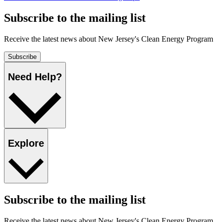
Subscribe to the mailing list​​​​‌ ‍ ​‍​‍‌‍ ‌ ​‍‌‍‍‌‌‍‌ ‌‍‍‌‌‍ ‍​‍​‍​ ‍‍​‍​‍‌ ​ ‌‍​‌‌‍ ‍‌‍‍‌‌ ‌​‌ ‍‌​‍ ‍‌‍‍‌‌‍ ​‍​‍​‍ ​​‍​‍‌‍‍​‌ ​‍‌‍‌‌‌‍‌‍​‍​‍​ ‍‍​‍​‍‌‍‍​‌ ‌​‌ ‌​‌ ​​​ ‍‍​‍ ​‍ ‌‍ ​‌‍ ‌‍​ ‌‍​‌‌‍ ​‌‍‍​‌‍ ‌ ​ ‌ ‌​​ ‍‍​ ​ ​ ​ ​ ​ ​ ​ ​‍ ‌‍‍‌‌‍ ‍‌ ‌​‌‍‌‌‌‍ ‍‌ ‌​​‍ ‌‍‌‌‌‍‌​‌‍‍‌‌ ‌​​‍ ‌‍ ‌‌‍ ‌‍‌​‌‍‌‌​ ‌‌ ​​‌ ​‍‌‍‌‌‌ ​ ‌‍‌‌‌‍ ‍‌ ‌​‌‍​‌‌ ‌​‌‍‍‌‌‍ ‌‍ ‍​ ‍ ‌‍‍‌‌‍‌​​ ‌‌ ​ ‌‍‍‌‌ ‌​‌‍‌‌‌​‌‍‌‍ ‌‍ ‌ ‌​‌‍‌‌‌ ​‍​ ‍ ‌ ‌​‌ ‍‌‌ ​​‌‍‌‌​ ‌‌‍‌‍‌‍ ‌‍ ‌ ‌​‌‍‌‌‌ ​‍​ ‍ ‌ ​​‌‍​‌‌ ‌​‌‍‍​​ ‌‌‍ ‍‌‍‌‌‌ ‌ ‌ ​ ‌‍ ​‌‍‌‌‌ ‌​‌ ‌​‌‍‌‌‌ ​‍​‍ ‍‌‍‍​‌‍‌‌‌‍​‌‌‍‌​‌‍‍‌‌‍ ‍‌‍‌ ​ ‌‍​‍‌‍​‌‌ ​ ‌‍‌‌‌‌‌‌‌ ​‍‌‍ ​​ ‌‌‍‍​‌ ‌​‌ ‌​‌ ​​​‍‌‌​ ​ ‌​​‌​‍‌‌​ ​‍‌​‌‍​‍‌‌​ ​‍‌​‌‍‌‍ ​‌‍ ‌‍​ ‌‍​‌‌‍ ​‌‍‍​‌‍ ‌ ​ ‌ ‌​​‍‌‌​ ​ ‌​​‌​ ​ ​ ​ ​ ​ ​ ​ ​‍‌‍‌‍‍‌‌‍‌​​ ‌‌ ​ ‌‍‍‌‌ ‌​‌‍‌‌‌​‌‍‌‍ ‌‍ ‌ ‌​‌‍‌‌‌ ​‍​‍‌‍‌ ‌​‌ ‍‌‌ ​​‌‍‌‌​ ‌‌‍‌‍‌‍ ‌‍ ‌ ‌​‌‍‌‌‌ ​‍​‍‌‍‌ ​​‌‍​‌‌ ‌​‌‍‍​​ ‌‌‍ ‍‌‍‌‌‌ ‌ ‌ ​ ‌‍ ​‌‍‌‌‌ ‌​‌ ‌​‌‍‌‌‌ ​‍​‍ ‍‌‍‍​‌‍‌‌‌‍​‌‌‍‌​‌‍‍‌‌‍ ‍‌‍‌ ​‍‌‍‌ ​​‌‍‌‌‌ ​‍‌ ​ ‌ ​​‌‍‌‌‌‍​ ‌ ‌​‌‍‍‌‌ ‌‍‌‍‌‌​ ‌‌ ​​‌ ‌‌‌‍​‍‌‍ ​‌‍‍‌‌ ​ ‌‍‍​‌‍‌‌‌‍‌​​‍​‍‌ ‌
Receive the latest news about New Jersey's Clean Energy Program​​​​‌ ‍ ​‍​‍‌‍ ‌ ​‍‌‍‍‌‌‍‌ ‌‍‍‌‌‍ ‍​‍​‍​ ‍‍​‍​‍‌ ​ ‌‍​‌‌‍ ‍‌‍‍‌‌ ‌​‌ ‍‌​‍ ‍‌‍‍‌‌‍ ​‍​‍​‍ ​​‍​‍‌‍‍​‌ ​‍‌‍‌‌‌‍‌‍​‍​‍​ ‍‍​‍​‍‌‍‍​‌ ‌​‌ ‌​‌ ​​​ ‍‍​‍ ​‍ ‌‍ ​‌‍ ‌‍​ ‌‍​‌‌‍ ​‌‍‍​‌‍ ‌ ​ ‌ ‌​​ ‍‍​ ​ ​ ​ ​ ​ ​ ​ ​‍ ‌‍‍‌‌‍ ‍‌ ‌​‌‍‌‌‌‍ ‍‌ ‌​​‍ ‌‍‌‌‌‍‌​‌‍‍‌‌ ‌​​‍ ‌‍ ‌‌‍ ‌‍‌​‌‍‌‌​ ‌‌ ​​‌ ​‍‌‍‌‌‌ ​ ‌‍‌‌‌‍ ‍‌ ‌​‌‍​‌‌ ‌​‌‍‍‌‌‍ ‌‍ ‍​ ‍ ‌‍‍‌‌‍‌​​ ‌‌ ​ ‌‍‍‌‌ ‌​‌‍‌‌‌​‌‍‌‍ ‌‍ ‌ ‌​‌‍‌‌‌ ​‍​ ‍ ‌ ‌​‌ ‍‌‌ ​​‌‍‌‌​ ‌‌‍‌‍‌‍ ‌‍ ‌ ‌​‌‍‌‌‌ ​‍​ ‍ ‌ ​​‌‍​‌‌ ‌​‌‍‍​​ ‌‌‍ ‍‌‍‌‌‌ ‌ ‌ ​ ‌‍ ​‌‍‌‌‌ ‌​‌ ‌​‌‍‌‌‌ ​‍​‍ ‍‌ ‌​‌‍‌‌‌ ‍​‌ ‌​​ ‌‍​‍‌‍​‌‌ ​ ‌‍‌‌‌‌‌‌‌ ​‍‌‍ ​​ ‌‌‍‍​‌ ‌​‌ ‌​‌ ​​​‍‌‌​ ​ ‌​​‌​‍‌‌​ ​‍‌​‌‍​‍‌‌​ ​‍‌​‌‍‌‍ ​‌‍ ‌‍​ ‌‍​‌‌‍ ​‌‍‍​‌‍ ‌ ​ ‌ ‌​​‍‌‌​ ​ ‌​​‌​ ​ ​ ​ ​ ​ ​ ​ ​‍‌‍‌‍‍‌‌‍‌​​ ‌‌ ​ ‌‍‍‌‌ ‌​‌‍‌‌‌​‌‍‌‍ ‌‍ ‌ ‌​‌‍‌‌‌ ​‍​‍‌‍‌ ‌​‌ ‍‌‌ ​​‌‍‌‌​ ‌‌‍‌‍‌‍ ‌‍ ‌ ‌​‌‍‌‌‌ ​‍​‍‌‍‌ ​​‌‍​‌‌ ‌​‌‍‍​​ ‌‌‍ ‍‌‍‌‌‌ ‌ ‌ ​ ‌‍ ​‌‍‌‌‌ ‌​‌ ‌​‌‍‌‌‌ ​‍​‍ ‍‌ ‌​‌‍‌‌‌ ‍​‌ ‌​​‍‌‍‌ ​​‌‍‌‌‌ ​‍‌ ​ ‌ ​​‌‍‌‌‌‍​ ‌ ‌​‌‍‍‌‌ ‌‍‌‍‌‌​ ‌‌ ​​‌ ‌‌‌‍​‍‌‍ ​‌‍‍‌‌ ​ ‌‍‍​‌‍‌‌‌‍‌​​‍​‍‌ ‌
Subscribe​​​​‌ ‍ ​‍​‍‌‍ ‌ ​‍‌‍‍‌‌‍‌ ‌‍‍‌‌‍ ‍​‍​‍​ ‍‍​‍​‍‌ ​ ‌‍​‌‌‍ ‍‌‍‍‌‌ ‌​‌ ‍‌​‍ ‍‌‍‍‌‌‍ ​‍​‍​‍ ​​‍​‍‌‍‍​‌ ​‍‌‍‌‌‌‍‌‍​‍​‍​ ‍‍​‍​‍‌‍‍​‌ ‌​‌ ‌​‌ ​​​ ‍‍​‍ ​‍ ‌‍ ​‌‍ ‌‍​ ‌‍​‌‌‍ ​‌‍‍​‌‍ ‌ ​ ‌ ‌​​ ‍‍​ ​ ​ ​ ​ ​ ​ ​ ​‍ ‌‍‍‌‌‍ ‍‌ ‌​‌‍‌‌‌‍ ‍‌ ‌​​‍ ‌‍‌‌‌‍‌​‌‍‍‌‌ ‌​​‍ ‌‍ ‌‌‍ ‌‍‌​‌‍‌‌​ ‌‌ ​​‌ ​‍‌‍‌‌‌ ​ ‌‍‌‌‌‍ ‍‌ ‌​‌‍​‌‌ ‌​‌‍‍‌‌‍ ‌‍ ‍​ ‍ ‌‍‍‌‌‍‌​​ ‌‌ ​ ‌‍‍‌‌ ‌​‌‍‌‌‌​‌‍‌‍ ‌‍ ‌ ‌​‌‍‌‌‌ ​‍​ ‍ ‌ ‌​‌ ‍‌‌ ​​‌‍‌‌​ ‌‌‍‌‍‌‍ ‌‍ ‌ ‌​‌‍‌‌‌ ​‍​ ‍ ‌ ​​‌‍​‌‌ ‌​‌‍‍​​ ‌‌‍ ‍‌‍‌‌‌ ‌ ‌ ​ ‌‍ ​‌‍‌‌‌ ‌​‌ ‌​‌‍‌‌‌ ​‍​‍ ‍‌‍​‍‌ ‌​‌‍ ‍​ ‌‍​‍‌‍​‌‌ ​ ‌‍‌‌‌‌‌‌‌ ​‍‌‍ ​​ ‌‌‍‍​‌ ‌​‌ ‌​‌ ​​​‍‌‌​ ​ ‌​​‌​‍‌‌​ ​‍‌​‌‍​‍‌‌​ ​‍‌​‌‍‌‍ ​‌‍ ‌‍​ ‌‍​‌‌‍ ​‌‍‍​‌‍ ‌ ​ ‌ ‌​​‍‌‌​ ​ ‌​​‌​ ​ ​ ​ ​ ​ ​ ​ ​‍‌‍‌‍‍‌‌‍‌​​ ‌‌ ​ ‌‍‍‌‌ ‌​‌‍‌‌‌​‌‍‌‍ ‌‍ ‌ ‌​‌‍‌‌‌ ​‍​‍‌‍‌ ‌​‌ ‍‌‌ ​​‌‍‌‌​ ‌‌‍‌‍‌‍ ‌‍ ‌ ‌​‌‍‌‌‌ ​‍​‍‌‍‌ ​​‌‍​‌‌ ‌​‌‍‍​​ ‌‌‍ ‍‌‍‌‌‌ ‌ ‌ ​ ‌‍ ​‌‍‌‌‌ ‌​‌ ‌​‌‍‌‌‌ ​‍​‍ ‍‌‍​‍‌ ‌​‌‍ ‍​‍‌‍‌ ​​‌‍‌‌‌ ​‍‌ ​ ‌ ​​‌‍‌‌‌‍​ ‌ ‌​‌‍‍‌‌ ‌‍‌‍‌‌​ ‌‌ ​​‌ ‌‌‌‍​‍‌‍ ​‌‍‍‌‌ ​ ‌‍‍​‌‍‌‌‌‍‌​​‍​‍‌ ‌
Need Help?​​​​‌ ‍ ​‍​‍‌‍ ‌ ​‍‌‍‍‌‌‍‌ ‌‍‍‌‌‍ ‍​‍​‍​ ‍‍​‍​‍‌ ​ ‌‍​‌‌‍ ‍‌‍‍‌‌ ‌​‌ ‍‌​‍ ‍‌‍‍‌‌‍ ​‍​‍​‍ ​​‍​‍‌‍‍​‌ ​‍‌‍‌‌‌‍‌‍​‍​‍​ ‍‍​‍​‍‌‍‍​‌ ‌​‌ ‌​‌ ​​​ ‍‍​‍ ​‍ ‌‍ ​‌‍ ‌‍​ ‌‍​‌‌‍ ​‌‍‍​‌‍ ‌ ​ ‌ ‌​​ ‍‍​ ​ ​ ​ ​ ​ ​ ​ ​‍ ‌‍‍‌‌‍ ‍‌ ‌​‌‍‌‌‌‍ ‍‌ ‌​​‍ ‌‍‌‌‌‍‌​‌‍‍‌‌ ‌​​‍ ‌‍ ‌‌‍ ‌‍‌​‌‍‌‌​ ‌‌ ​​‌ ​‍‌‍‌‌‌ ​ ‌‍‌‌‌‍ ‍‌ ‌​‌‍​‌‌ ‌​‌‍‍‌‌‍ ‌‍ ‍​ ‍ ‌‍‍‌‌‍‌​​ ‌‌ ​ ‌‍‍‌‌ ‌​‌‍‌‌‌​‌‍‌‍ ‌‍ ‌ ‌​‌‍‌‌‌ ​‍​ ‍ ‌ ‌​‌ ‍‌‌ ​​‌‍‌‌​ ‌‌‍‌‍‌‍ ‌‍ ‌ ‌​‌‍‌‌‌ ​‍​ ‍ ‌ ​​‌‍​‌‌ ‌​‌‍‍​​ ‌‌‍ ‌‌‍‌‌‌‍ ‍‌ ‌‌‌ ​ ​‍‌‌​ ‌‌‌​​‍‌‌ ‌‍‍ ‌‍‌‌‌ ‍‌​‍‌‌​ ​ ‌​‌​​‍‌‌​ ​ ‌​‌​​‍‌‌​ ​‍​ ​‍‌‍‌‌‌‍‌‍​ ​‌​ ‌ ​ ​‌‌‍​ ‌‍‌‌‌‍​‌​ ‍‌‌‍‌​​ ​‍‌‍​ ​‍‌‌​ ​‍​ ​‍​‍‌‌​ ‌‌‌​‌​​‍ ‍‌‍‍​‌‍‌‌‌‍​‌‌‍‌​‌‍‍‌‌‍ ‍‌‍‌ ​ ‌‍​‍‌‍​‌‌ ​ ‌‍‌‌‌‌‌‌‌ ​‍‌‍ ​​ ‌‌‍‍​‌ ‌​‌ ‌​‌ ​​​‍‌‌​ ​ ‌​​‌​‍‌‌​ ​‍‌​‌‍​‍‌‌​ ​‍‌​‌‍‌‍ ​‌‍ ‌‍​ ‌‍​‌‌‍ ​‌‍‍​‌‍ ‌ ​ ‌ ‌​​‍‌‌​ ​ ‌​​‌​ ​ ​ ​ ​ ​ ​ ​ ​‍‌‍‌‍‍‌‌‍‌​​ ‌‌ ​ ‌‍‍‌‌ ‌​‌‍‌‌‌​‌‍‌‍ ‌‍ ‌ ‌​‌‍‌‌‌ ​‍​‍‌‍‌ ‌​‌ ‍‌‌ ​​‌‍‌‌​ ‌‌‍‌‍‌‍ ‌‍ ‌ ‌​‌‍‌‌‌ ​‍​‍‌‍‌ ​​‌‍​‌‌ ‌​‌‍‍​​ ‌‌‍ ‌‌‍‌‌‌‍ ‍‌ ‌‌‌ ​ ​‍‌‌​ ‌‌‌​​‍‌‌ ‌‍‍ ‌‍‌‌‌ ‍‌​‍‌‌​ ​ ‌​‌​​‍‌‌​ ​ ‌​‌​​‍‌‌​ ​‍​ ​‍‌‍‌‌‌‍‌‍​ ​‌​ ‌ ​ ​‌‌‍​ ‌‍‌‌‌‍​‌​ ‍‌‌‍‌​​ ​‍‌‍​ ​‍‌‌​ ​‍​ ​‍​‍‌‌​ ‌‌‌​‌​​‍ ‍‌‍‍​‌‍‌‌‌‍​‌‌‍‌​‌‍‍‌‌‍ ‍‌‍‌ ​‍‌‍‌ ​​‌‍‌‌‌ ​‍‌ ​ ‌ ​​‌‍‌‌‌‍​ ‌ ‌​‌‍‍‌‌ ‌‍‌‍‌‌​ ‌‌ ​​‌ ‌‌‌‍​‍‌‍ ​‌‍‍‌‌ ​ ‌‍‍​‌‍‌‌‌‍‌​​‍​‍‌ ‌
Explore​​​​‌ ‍ ​‍​‍‌‍ ‌ ​‍‌‍‍‌‌‍‌ ‌‍‍‌‌‍ ‍​‍​‍​ ‍‍​‍​‍‌ ​ ‌‍​‌‌‍ ‍‌‍‍‌‌ ‌​‌ ‍‌​‍ ‍‌‍‍‌‌‍ ​‍​‍​‍ ​​‍​‍‌‍‍​‌ ​‍‌‍‌‌‌‍‌‍​‍​‍​ ‍‍​‍​‍‌‍‍​‌ ‌​‌ ‌​‌ ​​​ ‍‍​‍ ​‍ ‌‍ ​‌‍ ‌‍​ ‌‍​‌‌‍ ​‌‍‍​‌‍ ‌ ​ ‌ ‌​​ ‍‍​ ​ ​ ​ ​ ​ ​ ​ ​‍ ‌‍‍‌‌‍ ‍‌ ‌​‌‍‌‌‌‍ ‍‌ ‌​​‍ ‌‍‌‌‌‍‌​‌‍‍‌‌ ‌​​‍ ‌‍ ‌‌‍ ‌‍‌​‌‍‌‌​ ‌‌ ​​‌ ​‍‌‍‌‌‌ ​ ‌‍‌‌‌‍ ‍‌ ‌​‌‍​‌‌ ‌​‌‍‍‌‌‍ ‌‍ ‍​ ‍ ‌‍‍‌‌‍‌​​ ‌‌ ​ ‌‍‍‌‌ ‌​‌‍‌‌‌​‌‍‌‍ ‌‍ ‌ ‌​‌‍‌‌‌ ​‍​ ‍ ‌ ‌​‌ ‍‌‌ ​​‌‍‌‌​ ‌‌‍‌‍‌‍ ‌‍ ‌ ‌​‌‍‌‌‌ ​‍​ ‍ ‌ ​​‌‍​‌‌ ‌​‌‍‍​​ ‌‌‍ ‌‌‍‌‌‌‍ ‍‌ ‌‌‌ ​ ​‍‌‌​ ‌‌‌​​‍‌‌ ‌‍‍ ‌‍‌‌‌ ‍‌​‍‌‌​ ​ ‌​‌​​‍‌‌​ ​ ‌​‌​​‍‌‌​ ​‍​ ​‍‌‍​‌​ ‍‌‌‍‌‍​ ​​‌‍‌​​ ​​​ ‌​​ ​​​ ​ ​ ​‌​ ‌‍​ ‌ ​‍‌‌​ ​‍​ ​‍​‍‌‌​ ‌‌‌​‌​​‍ ‍‌‍‍​‌‍‌‌‌‍​‌‌‍‌​‌‍‍‌‌‍ ‍‌‍‌ ​ ‌‍​‍‌‍​‌‌ ​ ‌‍‌‌‌‌‌‌‌ ​‍‌‍ ​​ ‌‌‍‍​‌ ‌​‌ ‌​‌ ​​​‍‌‌​ ​ ‌​​‌​‍‌‌​ ​‍‌​‌‍​‍‌‌​ ​‍‌​‌‍‌‍ ​‌‍ ‌‍​ ‌‍​‌‌‍ ​‌‍‍​‌‍ ‌ ​ ‌ ‌​​‍‌‌​ ​ ‌​​‌​ ​ ​ ​ ​ ​ ​ ​ ​‍‌‍‌‍‍‌‌‍‌​​ ‌‌ ​ ‌‍‍‌‌ ‌​‌‍‌‌‌​‌‍‌‍ ‌‍ ‌ ‌​‌‍‌‌‌ ​‍​‍‌‍‌ ‌​‌ ‍‌‌ ​​‌‍‌‌​ ‌‌‍‌‍‌‍ ‌‍ ‌ ‌​‌‍‌‌‌ ​‍​‍‌‍‌ ​​‌‍​‌‌ ‌​‌‍‍​​ ‌‌‍ ‌‌‍‌‌‌‍ ‍‌ ‌‌‌ ​ ​‍‌‌​ ‌‌‌​​‍‌‌ ‌‍‍ ‌‍‌‌‌ ‍‌​‍‌‌​ ​ ‌​‌​​‍‌‌​ ​ ‌​‌​​‍‌‌​ ​‍​ ​‍‌‍​‌​ ‍‌‌‍‌‍​ ​​‌‍‌​​ ​​​ ‌​​ ​​​ ​ ​ ​‌​ ‌‍​ ‌ ​‍‌‌​ ​‍​ ​‍​‍‌‌​ ‌‌‌​‌​​‍ ‍‌‍‍​‌‍‌‌‌‍​‌‌‍‌​‌‍‍‌‌‍ ‍‌‍‌ ​‍‌‍‌ ​​‌‍‌‌‌ ​‍‌ ​ ‌ ​​‌‍‌‌‌‍​ ‌ ‌​‌‍‍‌‌ ‌‍‌‍‌‌​ ‌‌ ​​‌ ‌‌‌‍​‍‌‍ ​‌‍‍‌‌ ​ ‌‍‍​‌‍‌‌‌‍‌​​‍​‍‌ ‌
Subscribe to the mailing list​​​​‌ ‍ ​‍​‍‌‍ ‌ ​‍‌‍‍‌‌‍‌ ‌‍‍‌‌‍ ‍​‍​‍​ ‍‍​‍​‍‌ ​ ‌‍​‌‌‍ ‍‌‍‍‌‌ ‌​‌ ‍‌​‍ ‍‌‍‍‌‌‍ ​‍​‍​‍ ​​‍​‍‌‍‍​‌ ​‍‌‍‌‌‌‍‌‍​‍​‍​ ‍‍​‍​‍‌‍‍​‌ ‌​‌ ‌​‌ ​​​ ‍‍​‍ ​‍ ‌‍ ​‌‍ ‌‍​ ‌‍​‌‌‍ ​‌‍‍​‌‍ ‌ ​ ‌ ‌​​ ‍‍​ ​ ​ ​ ​ ​ ​ ​ ​‍ ‌‍‍‌‌‍ ‍‌ ‌​‌‍‌‌‌‍ ‍‌ ‌​​‍ ‌‍‌‌‌‍‌​‌‍‍‌‌ ‌​​‍ ‌‍ ‌‌‍ ‌‍‌​‌‍‌‌​ ‌‌ ​​‌ ​‍‌‍‌‌‌ ​ ‌‍‌‌‌‍ ‍‌ ‌​‌‍​‌‌ ‌​‌‍‍‌‌‍ ‌‍ ‍​ ‍ ‌‍‍‌‌‍‌​​ ‌‌ ​ ‌‍‍‌‌ ‌​‌‍‌‌‌​‌‍‌‍ ‌‍ ‌ ‌​‌‍‌‌‌ ​‍​ ‍ ‌ ‌​‌ ‍‌‌ ​​‌‍‌‌​ ‌‌‍‌‍‌‍ ‌‍ ‌ ‌​‌‍‌‌‌ ​‍​ ‍ ‌ ​​‌‍​‌‌ ‌​‌‍‍​​ ‌‌‍ ‍‌‍‌‌‌ ‌ ‌ ​ ‌‍ ​‌‍‌‌‌ ‌​‌ ‌​‌‍‌‌‌ ​‍​‍ ‍‌‍‍​‌‍‌‌‌‍​‌‌‍‌​‌‍‍‌‌‍ ‍‌‍‌ ​ ‌‍​‍‌‍​‌‌ ​ ‌‍‌‌‌‌‌‌‌ ​‍‌‍ ​​ ‌‌‍‍​‌ ‌​‌ ‌​‌ ​​​‍‌‌​ ​ ‌​​‌​‍‌‌​ ​‍‌​‌‍​‍‌‌​ ​‍‌​‌‍‌‍ ​‌‍ ‌‍​ ‌‍​‌‌‍ ​‌‍‍​‌‍ ‌ ​ ‌ ‌​​‍‌‌​ ​ ‌​​‌​ ​ ​ ​ ​ ​ ​ ​ ​‍‌‍‌‍‍‌‌‍‌​​ ‌‌ ​ ‌‍‍‌‌ ‌​‌‍‌‌‌​‌‍‌‍ ‌‍ ‌ ‌​‌‍‌‌‌ ​‍​‍‌‍‌ ‌​‌ ‍‌‌ ​​‌‍‌‌​ ‌‌‍‌‍‌‍ ‌‍ ‌ ‌​‌‍‌‌‌ ​‍​‍‌‍‌ ​​‌‍​‌‌ ‌​‌‍‍​​ ‌‌‍ ‍‌‍‌‌‌ ‌ ‌ ​ ‌‍ ​‌‍‌‌‌ ‌​‌ ‌​‌‍‌‌‌ ​‍​‍ ‍‌‍‍​‌‍‌‌‌‍​‌‌‍‌​‌‍‍‌‌‍ ‍‌‍‌ ​‍‌‍‌ ​​‌‍‌‌‌ ​‍‌ ​ ‌ ​​‌‍‌‌‌‍​ ‌ ‌​‌‍‍‌‌ ‌‍‌‍‌‌​ ‌‌ ​​‌ ‌‌‌‍​‍‌‍ ​‌‍‍‌‌ ​ ‌‍‍​‌‍‌‌‌‍‌​​‍​‍‌ ‌
Receive the latest news about New Jersey's Clean Energy Program​​​​‌ ‍ ​‍​‍‌‍ ‌ ​‍‌‍‍‌‌‍‌ ‌‍‍‌‌‍ ‍​‍​‍​ ‍‍​‍​‍‌ ​ ‌‍​‌‌‍ ‍‌‍‍‌‌ ‌​‌ ‍‌​‍ ‍‌‍‍‌‌‍ ​‍​‍​‍ ​​‍​‍‌‍‍​‌ ​‍‌‍‌‌‌‍‌‍​‍​‍​ ‍‍​‍​‍‌‍‍​‌ ‌​‌ ‌​‌ ​​​ ‍‍​‍ ​‍ ‌‍ ​‌‍ ‌‍​ ‌‍​‌‌‍ ​‌‍‍​‌‍ ‌ ​ ‌ ‌​​ ‍‍​ ​ ​ ​ ​ ​ ​ ​ ​‍ ‌‍‍‌‌‍ ‍‌ ‌​‌‍‌‌‌‍ ‍‌ ‌​​‍ ‌‍‌‌‌‍‌​‌‍‍‌‌ ‌​​‍ ‌‍ ‌‌‍ ‌‍‌​‌‍‌‌​ ‌‌ ​​‌ ​‍‌‍‌‌‌ ​ ‌‍‌‌‌‍ ‍‌ ‌​‌‍​‌‌ ‌​‌‍‍‌‌‍ ‌‍ ‍​ ‍ ‌‍‍‌‌‍‌​​ ‌‌ ​ ‌‍‍‌‌ ‌​‌‍‌‌‌​‌‍‌‍ ‌‍ ‌ ‌​‌‍‌‌‌ ​‍​ ‍ ‌ ‌​‌ ‍‌‌ ​​‌‍‌‌​ ‌‌‍‌‍‌‍ ‌‍ ‌ ‌​‌‍‌‌‌ ​‍​ ‍ ‌ ​​‌‍​‌‌ ‌​‌‍‍​​ ‌‌‍ ‍‌‍‌‌‌ ‌ ‌ ​ ‌‍ ​‌‍‌‌‌ ‌​‌ ‌​‌‍‌‌‌ ​‍​‍ ‍‌ ‌​‌‍‌‌‌ ‍​‌ ‌​​ ‌‍​‍‌‍​‌‌ ​ ‌‍‌‌‌‌‌‌‌ ​‍‌‍ ​​ ‌‌‍‍​‌ ‌​‌ ‌​‌ ​​​‍‌‌​ ​ ‌​​‌​‍‌‌​ ​‍‌​‌‍​‍‌‌​ ​‍‌​‌‍‌‍ ​‌‍ ‌‍​ ‌‍​‌‌‍ ​‌‍‍​‌‍ ‌ ​ ‌ ‌​​‍‌‌​ ​ ‌​​‌​ ​ ​ ​ ​ ​ ​ ​ ​‍‌‍‌‍‍‌‌‍‌​​ ‌‌ ​ ‌‍‍‌‌ ‌​‌‍‌‌‌​‌‍‌‍ ‌‍ ‌ ‌​‌‍‌‌‌ ​‍​‍‌‍‌ ‌​‌ ‍‌‌ ​​‌‍‌‌​ ‌‌‍‌‍‌‍ ‌‍ ‌ ‌​‌‍‌‌‌ ​‍​‍‌‍‌ ​​‌‍​‌‌ ‌​‌‍‍​​ ‌‌‍ ‍‌‍‌‌‌ ‌ ‌ ​ ‌‍ ​‌‍‌‌‌ ‌​‌ ‌​‌‍‌‌‌ ​‍​‍ ‍‌ ‌​‌‍‌‌‌ ‍​‌ ‌​​‍‌‍‌ ​​‌‍‌‌‌ ​‍‌ ​ ‌ ​​‌‍‌‌‌‍​ ‌ ‌​‌‍‍‌‌ ‌‍‌‍‌‌​ ‌‌ ​​‌ ‌‌‌‍​‍‌‍ ​‌‍‍‌‌ ​ ‌‍‍​‌‍‌‌‌‍‌​​‍​‍‌ ‌