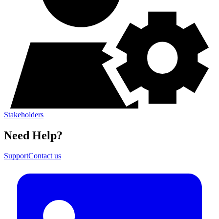
Stakeholders​​​​‌ ‍ ​‍​‍‌‍ ‌ ​‍‌‍‍‌‌‍‌ ‌‍‍‌‌‍ ‍​‍​‍​ ‍‍​‍​‍‌ ​ ‌‍​‌‌‍ ‍‌‍‍‌‌ ‌​‌ ‍‌​‍ ‍‌‍‍‌‌‍ ​‍​‍​‍ ​​‍​‍‌‍‍​‌ ​‍‌‍‌‌‌‍‌‍​‍​‍​ ‍‍​‍​‍‌‍‍​‌ ‌​‌ ‌​‌ ​​​ ‍‍​‍ ​‍ ‌‍ ​‌‍ ‌‍​ ‌‍​‌‌‍ ​‌‍‍​‌‍ ‌ ​ ‌ ‌​​ ‍‍​ ​ ​ ​ ​ ​ ​ ​ ​‍ ‌‍‍‌‌‍ ‍‌ ‌​‌‍‌‌‌‍ ‍‌ ‌​​‍ ‌‍‌‌‌‍‌​‌‍‍‌‌ ‌​​‍ ‌‍ ‌‌‍ ‌‍‌​‌‍‌‌​ ‌‌ ​​‌ ​‍‌‍‌‌‌ ​ ‌‍‌‌‌‍ ‍‌ ‌​‌‍​‌‌ ‌​‌‍‍‌‌‍ ‌‍ ‍​ ‍ ‌‍‍‌‌‍‌​​ ‌‌‍‌​​ ​‌‌‍​‍​ ‍​​ ‌​‌‍​‌​ ​​​ ‍​​‍ ‌​ ‌​​ ​ ​ ​‍​ ‌​​‍ ‌​ ‌​​ ‍​‌‍‌‍‌‍‌‍​‍ ‌‌‍​‌​ ‌​​ ​ ​ ‌‍​‍ ‌​ ‌​​ ​‍​ ‌ ​ ​​​ ‌‍‌‍​‍‌‍​‍​ ​‌​ ​ ‌‍‌​‌‍‌‍‌‍‌‌​ ‍ ‌ ‌​‌ ‍‌‌ ​​‌‍‌‌​ ‌‌‍​‌‌ ‌‌‌‍‌​‌‍‍‌‌‍‌‌‌‍ ‍‌‍​ ‌‍‌‌​ ‍ ‌ ​​‌‍​‌‌ ‌​‌‍‍​​ ‌‌ ‌​‌‍‍‌‌ ‌​‌‍ ​‌‍‌‌​ ‌‍​‍‌‍​‌‌ ​ ‌‍‌‌‌‌‌‌‌ ​‍‌‍ ​​ ‌‌‍‍​‌ ‌​‌ ‌​‌ ​​​‍‌‌​ ​ ‌​​‌​‍‌‌​ ​‍‌​‌‍​‍‌‌​ ​‍‌​‌‍‌‍ ​‌‍ ‌‍​ ‌‍​‌‌‍ ​‌‍‍​‌‍ ‌ ​ ‌ ‌​​‍‌‌​ ​ ‌​​‌​ ​ ​ ​ ​ ​ ​ ​ ​‍‌‍‌‍‍‌‌‍‌​​ ‌‌‍‌​​ ​‌‌‍​‍​ ‍​​ ‌​‌‍​‌​ ​​​ ‍​​‍ ‌​ ‌​​ ​ ​ ​‍​ ‌​​‍ ‌​ ‌​​ ‍​‌‍‌‍‌‍‌‍​‍ ‌‌‍​‌​ ‌​​ ​ ​ ‌‍​‍ ‌​ ‌​​ ​‍​ ‌ ​ ​​​ ‌‍‌‍​‍‌‍​‍​ ​‌​ ​ ‌‍‌​‌‍‌‍‌‍‌‌​‍‌‍‌ ‌​‌ ‍‌‌ ​​‌‍‌‌​ ‌‌‍​‌‌ ‌‌‌‍‌​‌‍‍‌‌‍‌‌‌‍ ‍‌‍​ ‌‍‌‌​‍‌‍‌ ​​‌‍​‌‌ ‌​‌‍‍​​ ‌‌ ‌​‌‍‍‌‌ ‌​‌‍ ​‌‍‌‌​‍‌‍‌ ​​‌‍‌‌‌ ​‍‌ ​ ‌ ​​‌‍‌‌‌‍​ ‌ ‌​‌‍‍‌‌ ‌‍‌‍‌‌​ ‌‌ ​​‌ ‌‌‌‍​‍‌‍ ​‌‍‍‌‌ ​ ‌‍‍​‌‍‌‌‌‍‌​​‍​‍‌ ‌
Need Help?​​​​‌ ‍ ​‍​‍‌‍ ‌ ​‍‌‍‍‌‌‍‌ ‌‍‍‌‌‍ ‍​‍​‍​ ‍‍​‍​‍‌ ​ ‌‍​‌‌‍ ‍‌‍‍‌‌ ‌​‌ ‍‌​‍ ‍‌‍‍‌‌‍ ​‍​‍​‍ ​​‍​‍‌‍‍​‌ ​‍‌‍‌‌‌‍‌‍​‍​‍​ ‍‍​‍​‍‌‍‍​‌ ‌​‌ ‌​‌ ​​​ ‍‍​‍ ​‍ ‌‍ ​‌‍ ‌‍​ ‌‍​‌‌‍ ​‌‍‍​‌‍ ‌ ​ ‌ ‌​​ ‍‍​ ​ ​ ​ ​ ​ ​ ​ ​‍ ‌‍‍‌‌‍ ‍‌ ‌​‌‍‌‌‌‍ ‍‌ ‌​​‍ ‌‍‌‌‌‍‌​‌‍‍‌‌ ‌​​‍ ‌‍ ‌‌‍ ‌‍‌​‌‍‌‌​ ‌‌ ​​‌ ​‍‌‍‌‌‌ ​ ‌‍‌‌‌‍ ‍‌ ‌​‌‍​‌‌ ‌​‌‍‍‌‌‍ ‌‍ ‍​ ‍ ‌‍‍‌‌‍‌​​ ‌‌ ​ ‌‍‍‌‌ ‌​‌‍‌‌‌​‌‍‌‍ ‌‍ ‌ ‌​‌‍‌‌‌ ​‍​ ‍ ‌ ‌​‌ ‍‌‌ ​​‌‍‌‌​ ‌‌‍‌‍‌‍ ‌‍ ‌ ‌​‌‍‌‌‌ ​‍​ ‍ ‌ ​​‌‍​‌‌ ‌​‌‍‍​​ ‌‌‍ ‌‌‍‌‌‌‍ ‍‌ ‌‌‌ ​ ​‍‌‌​ ‌‌‌​​‍‌‌ ‌‍‍ ‌‍‌‌‌ ‍‌​‍‌‌​ ​ ‌​‌​​‍‌‌​ ​ ‌​‌​​‍‌‌​ ​‍​ ​‍‌‍‌‌‌‍‌‍​ ​‌​ ‌ ​ ​‌‌‍​ ‌‍‌‌‌‍​‌​ ‍‌‌‍‌​​ ​‍‌‍​ ​‍‌‌​ ​‍​ ​‍​‍‌‌​ ‌‌‌​‌​​‍ ‍‌‍‍​‌‍‌‌‌‍​‌‌‍‌​‌‍‍‌‌‍ ‍‌‍‌ ​ ‌‍​‍‌‍​‌‌ ​ ‌‍‌‌‌‌‌‌‌ ​‍‌‍ ​​ ‌‌‍‍​‌ ‌​‌ ‌​‌ ​​​‍‌‌​ ​ ‌​​‌​‍‌‌​ ​‍‌​‌‍​‍‌‌​ ​‍‌​‌‍‌‍ ​‌‍ ‌‍​ ‌‍​‌‌‍ ​‌‍‍​‌‍ ‌ ​ ‌ ‌​​‍‌‌​ ​ ‌​​‌​ ​ ​ ​ ​ ​ ​ ​ ​‍‌‍‌‍‍‌‌‍‌​​ ‌‌ ​ ‌‍‍‌‌ ‌​‌‍‌‌‌​‌‍‌‍ ‌‍ ‌ ‌​‌‍‌‌‌ ​‍​‍‌‍‌ ‌​‌ ‍‌‌ ​​‌‍‌‌​ ‌‌‍‌‍‌‍ ‌‍ ‌ ‌​‌‍‌‌‌ ​‍​‍‌‍‌ ​​‌‍​‌‌ ‌​‌‍‍​​ ‌‌‍ ‌‌‍‌‌‌‍ ‍‌ ‌‌‌ ​ ​‍‌‌​ ‌‌‌​​‍‌‌ ‌‍‍ ‌‍‌‌‌ ‍‌​‍‌‌​ ​ ‌​‌​​‍‌‌​ ​ ‌​‌​​‍‌‌​ ​‍​ ​‍‌‍‌‌‌‍‌‍​ ​‌​ ‌ ​ ​‌‌‍​ ‌‍‌‌‌‍​‌​ ‍‌‌‍‌​​ ​‍‌‍​ ​‍‌‌​ ​‍​ ​‍​‍‌‌​ ‌‌‌​‌​​‍ ‍‌‍‍​‌‍‌‌‌‍​‌‌‍‌​‌‍‍‌‌‍ ‍‌‍‌ ​‍‌‍‌ ​​‌‍‌‌‌ ​‍‌ ​ ‌ ​​‌‍‌‌‌‍​ ‌ ‌​‌‍‍‌‌ ‌‍‌‍‌‌​ ‌‌ ​​‌ ‌‌‌‍​‍‌‍ ​‌‍‍‌‌ ​ ‌‍‍​‌‍‌‌‌‍‌​​‍​‍‌ ‌
Support​​​​‌ ‍ ​‍​‍‌‍ ‌ ​‍‌‍‍‌‌‍‌ ‌‍‍‌‌‍ ‍​‍​‍​ ‍‍​‍​‍‌ ​ ‌‍​‌‌‍ ‍‌‍‍‌‌ ‌​‌ ‍‌​‍ ‍‌‍‍‌‌‍ ​‍​‍​‍ ​​‍​‍‌‍‍​‌ ​‍‌‍‌‌‌‍‌‍​‍​‍​ ‍‍​‍​‍‌‍‍​‌ ‌​‌ ‌​‌ ​​​ ‍‍​‍ ​‍ ‌‍ ​‌‍ ‌‍​ ‌‍​‌‌‍ ​‌‍‍​‌‍ ‌ ​ ‌ ‌​​ ‍‍​ ​ ​ ​ ​ ​ ​ ​ ​‍ ‌‍‍‌‌‍ ‍‌ ‌​‌‍‌‌‌‍ ‍‌ ‌​​‍ ‌‍‌‌‌‍‌​‌‍‍‌‌ ‌​​‍ ‌‍ ‌‌‍ ‌‍‌​‌‍‌‌​ ‌‌ ​​‌ ​‍‌‍‌‌‌ ​ ‌‍‌‌‌‍ ‍‌ ‌​‌‍​‌‌ ‌​‌‍‍‌‌‍ ‌‍ ‍​ ‍ ‌‍‍‌‌‍‌​​ ‌‌ ​ ‌‍‍‌‌ ‌​‌‍‌‌‌​‌‍‌‍ ‌‍ ‌ ‌​‌‍‌‌‌ ​‍​ ‍ ‌ ‌​‌ ‍‌‌ ​​‌‍‌‌​ ‌‌‍‌‍‌‍ ‌‍ ‌ ‌​‌‍‌‌‌ ​‍​ ‍ ‌ ​​‌‍​‌‌ ‌​‌‍‍​​ ‌‌‍ ‌‌‍‌‌‌‍ ‍‌ ‌‌‌ ​ ​‍‌‌​ ‌‌‌​​‍‌‌ ‌‍‍ ‌‍‌‌‌ ‍‌​‍‌‌​ ​ ‌​‌​​‍‌‌​ ​ ‌​‌​​‍‌‌​ ​‍​ ​‍‌‍‌‌‌‍‌‍​ ​‌​ ‌ ​ ​‌‌‍​ ‌‍‌‌‌‍​‌​ ‍‌‌‍‌​​ ​‍‌‍​ ​‍‌‌​ ​‍​ ​‍​‍‌‌​ ‌‌‌​‌​​‍ ‍‌‍‍‌‌ ‌​‌‍‌‌‌‍ ‌‌ ​ ​‍‌‌​ ‌‌‌​​‍‌‌ ‌‍‍ ‌‍‌‌‌ ‍‌​‍‌‌​ ​ ‌​‌​​‍‌‌​ ​ ‌​‌​​‍‌‌​ ​‍​ ​‍‌‍​‌​ ‌‌​ ‍‌‌‍‌‍‌‍‌‌‌‍‌​‌‍​ ​ ​‍‌‍​‌‌‍‌​‌‍​‌‌‍​‍​‍‌‌​ ​‍​ ​‍​‍‌‌​ ‌‌‌​‌​​‍ ‍‌ ‌​‌‍‌‌‌ ‍​‌ ‌​​ ‌‍​‍‌‍​‌‌ ​ ‌‍‌‌‌‌‌‌‌ ​‍‌‍ ​​ ‌‌‍‍​‌ ‌​‌ ‌​‌ ​​​‍‌‌​ ​ ‌​​‌​‍‌‌​ ​‍‌​‌‍​‍‌‌​ ​‍‌​‌‍‌‍ ​‌‍ ‌‍​ ‌‍​‌‌‍ ​‌‍‍​‌‍ ‌ ​ ‌ ‌​​‍‌‌​ ​ ‌​​‌​ ​ ​ ​ ​ ​ ​ ​ ​‍‌‍‌‍‍‌‌‍‌​​ ‌‌ ​ ‌‍‍‌‌ ‌​‌‍‌‌‌​‌‍‌‍ ‌‍ ‌ ‌​‌‍‌‌‌ ​‍​‍‌‍‌ ‌​‌ ‍‌‌ ​​‌‍‌‌​ ‌‌‍‌‍‌‍ ‌‍ ‌ ‌​‌‍‌‌‌ ​‍​‍‌‍‌ ​​‌‍​‌‌ ‌​‌‍‍​​ ‌‌‍ ‌‌‍‌‌‌‍ ‍‌ ‌‌‌ ​ ​‍‌‌​ ‌‌‌​​‍‌‌ ‌‍‍ ‌‍‌‌‌ ‍‌​‍‌‌​ ​ ‌​‌​​‍‌‌​ ​ ‌​‌​​‍‌‌​ ​‍​ ​‍‌‍‌‌‌‍‌‍​ ​‌​ ‌ ​ ​‌‌‍​ ‌‍‌‌‌‍​‌​ ‍‌‌‍‌​​ ​‍‌‍​ ​‍‌‌​ ​‍​ ​‍​‍‌‌​ ‌‌‌​‌​​‍ ‍‌‍‍‌‌ ‌​‌‍‌‌‌‍ ‌‌ ​ ​‍‌‌​ ‌‌‌​​‍‌‌ ‌‍‍ ‌‍‌‌‌ ‍‌​‍‌‌​ ​ ‌​‌​​‍‌‌​ ​ ‌​‌​​‍‌‌​ ​‍​ ​‍‌‍​‌​ ‌‌​ ‍‌‌‍‌‍‌‍‌‌‌‍‌​‌‍​ ​ ​‍‌‍​‌‌‍‌​‌‍​‌‌‍​‍​‍‌‌​ ​‍​ ​‍​‍‌‌​ ‌‌‌​‌​​‍ ‍‌ ‌​‌‍‌‌‌ ‍​‌ ‌​​‍‌‍‌ ​​‌‍‌‌‌ ​‍‌ ​ ‌ ​​‌‍‌‌‌‍​ ‌ ‌​‌‍‍‌‌ ‌‍‌‍‌‌​ ‌‌ ​​‌ ‌‌‌‍​‍‌‍ ​‌‍‍‌‌ ​ ‌‍‍​‌‍‌‌‌‍‌​​‍​‍‌ ‌
Contact us​​​​‌ ‍ ​‍​‍‌‍ ‌ ​‍‌‍‍‌‌‍‌ ‌‍‍‌‌‍ ‍​‍​‍​ ‍‍​‍​‍‌ ​ ‌‍​‌‌‍ ‍‌‍‍‌‌ ‌​‌ ‍‌​‍ ‍‌‍‍‌‌‍ ​‍​‍​‍ ​​‍​‍‌‍‍​‌ ​‍‌‍‌‌‌‍‌‍​‍​‍​ ‍‍​‍​‍‌‍‍​‌ ‌​‌ ‌​‌ ​​​ ‍‍​‍ ​‍ ‌‍ ​‌‍ ‌‍​ ‌‍​‌‌‍ ​‌‍‍​‌‍ ‌ ​ ‌ ‌​​ ‍‍​ ​ ​ ​ ​ ​ ​ ​ ​‍ ‌‍‍‌‌‍ ‍‌ ‌​‌‍‌‌‌‍ ‍‌ ‌​​‍ ‌‍‌‌‌‍‌​‌‍‍‌‌ ‌​​‍ ‌‍ ‌‌‍ ‌‍‌​‌‍‌‌​ ‌‌ ​​‌ ​‍‌‍‌‌‌ ​ ‌‍‌‌‌‍ ‍‌ ‌​‌‍​‌‌ ‌​‌‍‍‌‌‍ ‌‍ ‍​ ‍ ‌‍‍‌‌‍‌​​ ‌‌ ​ ‌‍‍‌‌ ‌​‌‍‌‌‌​‌‍‌‍ ‌‍ ‌ ‌​‌‍‌‌‌ ​‍​ ‍ ‌ ‌​‌ ‍‌‌ ​​‌‍‌‌​ ‌‌‍‌‍‌‍ ‌‍ ‌ ‌​‌‍‌‌‌ ​‍​ ‍ ‌ ​​‌‍​‌‌ ‌​‌‍‍​​ ‌‌‍ ‌‌‍‌‌‌‍ ‍‌ ‌‌‌ ​ ​‍‌‌​ ‌‌‌​​‍‌‌ ‌‍‍ ‌‍‌‌‌ ‍‌​‍‌‌​ ​ ‌​‌​​‍‌‌​ ​ ‌​‌​​‍‌‌​ ​‍​ ​‍‌‍‌‌‌‍‌‍​ ​‌​ ‌ ​ ​‌‌‍​ ‌‍‌‌‌‍​‌​ ‍‌‌‍‌​​ ​‍‌‍​ ​‍‌‌​ ​‍​ ​‍​‍‌‌​ ‌‌‌​‌​​‍ ‍‌‍‍‌‌ ‌​‌‍‌‌‌‍ ‌‌ ​ ​‍‌‌​ ‌‌‌​​‍‌‌ ‌‍‍ ‌‍‌‌‌ ‍‌​‍‌‌​ ​ ‌​‌​​‍‌‌​ ​ ‌​‌​​‍‌‌​ ​‍​ ​‍​ ‍​‌‍​ ​ ‍​‌‍​‌‌‍‌​‌‍​‍​ ‌‌​ ​ ​ ​ ​ ‌‌​ ‌ ​ ‍​​‍‌‌​ ​‍​ ​‍​‍‌‌​ ‌‌‌​‌​​‍ ‍‌ ‌​‌‍‌‌‌ ‍​‌ ‌​​ ‌‍​‍‌‍​‌‌ ​ ‌‍‌‌‌‌‌‌‌ ​‍‌‍ ​​ ‌‌‍‍​‌ ‌​‌ ‌​‌ ​​​‍‌‌​ ​ ‌​​‌​‍‌‌​ ​‍‌​‌‍​‍‌‌​ ​‍‌​‌‍‌‍ ​‌‍ ‌‍​ ‌‍​‌‌‍ ​‌‍‍​‌‍ ‌ ​ ‌ ‌​​‍‌‌​ ​ ‌​​‌​ ​ ​ ​ ​ ​ ​ ​ ​‍‌‍‌‍‍‌‌‍‌​​ ‌‌ ​ ‌‍‍‌‌ ‌​‌‍‌‌‌​‌‍‌‍ ‌‍ ‌ ‌​‌‍‌‌‌ ​‍​‍‌‍‌ ‌​‌ ‍‌‌ ​​‌‍‌‌​ ‌‌‍‌‍‌‍ ‌‍ ‌ ‌​‌‍‌‌‌ ​‍​‍‌‍‌ ​​‌‍​‌‌ ‌​‌‍‍​​ ‌‌‍ ‌‌‍‌‌‌‍ ‍‌ ‌‌‌ ​ ​‍‌‌​ ‌‌‌​​‍‌‌ ‌‍‍ ‌‍‌‌‌ ‍‌​‍‌‌​ ​ ‌​‌​​‍‌‌​ ​ ‌​‌​​‍‌‌​ ​‍​ ​‍‌‍‌‌‌‍‌‍​ ​‌​ ‌ ​ ​‌‌‍​ ‌‍‌‌‌‍​‌​ ‍‌‌‍‌​​ ​‍‌‍​ ​‍‌‌​ ​‍​ ​‍​‍‌‌​ ‌‌‌​‌​​‍ ‍‌‍‍‌‌ ‌​‌‍‌‌‌‍ ‌‌ ​ ​‍‌‌​ ‌‌‌​​‍‌‌ ‌‍‍ ‌‍‌‌‌ ‍‌​‍‌‌​ ​ ‌​‌​​‍‌‌​ ​ ‌​‌​​‍‌‌​ ​‍​ ​‍​ ‍​‌‍​ ​ ‍​‌‍​‌‌‍‌​‌‍​‍​ ‌‌​ ​ ​ ​ ​ ‌‌​ ‌ ​ ‍​​‍‌‌​ ​‍​ ​‍​‍‌‌​ ‌‌‌​‌​​‍ ‍‌ ‌​‌‍‌‌‌ ‍​‌ ‌​​‍‌‍‌ ​​‌‍‌‌‌ ​‍‌ ​ ‌ ​​‌‍‌‌‌‍​ ‌ ‌​‌‍‍‌‌ ‌‍‌‍‌‌​ ‌‌ ​​‌ ‌‌‌‍​‍‌‍ ​‌‍‍‌‌ ​ ‌‍‍​‌‍‌‌‌‍‌​​‍​‍‌ ‌