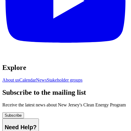
Explore​​​​‌ ‍ ​‍​‍‌‍ ‌ ​‍‌‍‍‌‌‍‌ ‌‍‍‌‌‍ ‍​‍​‍​ ‍‍​‍​‍‌ ​ ‌‍​‌‌‍ ‍‌‍‍‌‌ ‌​‌ ‍‌​‍ ‍‌‍‍‌‌‍ ​‍​‍​‍ ​​‍​‍‌‍‍​‌ ​‍‌‍‌‌‌‍‌‍​‍​‍​ ‍‍​‍​‍‌‍‍​‌ ‌​‌ ‌​‌ ​​​ ‍‍​‍ ​‍ ‌‍ ​‌‍ ‌‍​ ‌‍​‌‌‍ ​‌‍‍​‌‍ ‌ ​ ‌ ‌​​ ‍‍​ ​ ​ ​ ​ ​ ​ ​ ​‍ ‌‍‍‌‌‍ ‍‌ ‌​‌‍‌‌‌‍ ‍‌ ‌​​‍ ‌‍‌‌‌‍‌​‌‍‍‌‌ ‌​​‍ ‌‍ ‌‌‍ ‌‍‌​‌‍‌‌​ ‌‌ ​​‌ ​‍‌‍‌‌‌ ​ ‌‍‌‌‌‍ ‍‌ ‌​‌‍​‌‌ ‌​‌‍‍‌‌‍ ‌‍ ‍​ ‍ ‌‍‍‌‌‍‌​​ ‌‌ ​ ‌‍‍‌‌ ‌​‌‍‌‌‌​‌‍‌‍ ‌‍ ‌ ‌​‌‍‌‌‌ ​‍​ ‍ ‌ ‌​‌ ‍‌‌ ​​‌‍‌‌​ ‌‌‍‌‍‌‍ ‌‍ ‌ ‌​‌‍‌‌‌ ​‍​ ‍ ‌ ​​‌‍​‌‌ ‌​‌‍‍​​ ‌‌‍ ‌‌‍‌‌‌‍ ‍‌ ‌‌‌ ​ ​‍‌‌​ ‌‌‌​​‍‌‌ ‌‍‍ ‌‍‌‌‌ ‍‌​‍‌‌​ ​ ‌​‌​​‍‌‌​ ​ ‌​‌​​‍‌‌​ ​‍​ ​‍‌‍​‌​ ‍‌‌‍‌‍​ ​​‌‍‌​​ ​​​ ‌​​ ​​​ ​ ​ ​‌​ ‌‍​ ‌ ​‍‌‌​ ​‍​ ​‍​‍‌‌​ ‌‌‌​‌​​‍ ‍‌‍‍​‌‍‌‌‌‍​‌‌‍‌​‌‍‍‌‌‍ ‍‌‍‌ ​ ‌‍​‍‌‍​‌‌ ​ ‌‍‌‌‌‌‌‌‌ ​‍‌‍ ​​ ‌‌‍‍​‌ ‌​‌ ‌​‌ ​​​‍‌‌​ ​ ‌​​‌​‍‌‌​ ​‍‌​‌‍​‍‌‌​ ​‍‌​‌‍‌‍ ​‌‍ ‌‍​ ‌‍​‌‌‍ ​‌‍‍​‌‍ ‌ ​ ‌ ‌​​‍‌‌​ ​ ‌​​‌​ ​ ​ ​ ​ ​ ​ ​ ​‍‌‍‌‍‍‌‌‍‌​​ ‌‌ ​ ‌‍‍‌‌ ‌​‌‍‌‌‌​‌‍‌‍ ‌‍ ‌ ‌​‌‍‌‌‌ ​‍​‍‌‍‌ ‌​‌ ‍‌‌ ​​‌‍‌‌​ ‌‌‍‌‍‌‍ ‌‍ ‌ ‌​‌‍‌‌‌ ​‍​‍‌‍‌ ​​‌‍​‌‌ ‌​‌‍‍​​ ‌‌‍ ‌‌‍‌‌‌‍ ‍‌ ‌‌‌ ​ ​‍‌‌​ ‌‌‌​​‍‌‌ ‌‍‍ ‌‍‌‌‌ ‍‌​‍‌‌​ ​ ‌​‌​​‍‌‌​ ​ ‌​‌​​‍‌‌​ ​‍​ ​‍‌‍​‌​ ‍‌‌‍‌‍​ ​​‌‍‌​​ ​​​ ‌​​ ​​​ ​ ​ ​‌​ ‌‍​ ‌ ​‍‌‌​ ​‍​ ​‍​‍‌‌​ ‌‌‌​‌​​‍ ‍‌‍‍​‌‍‌‌‌‍​‌‌‍‌​‌‍‍‌‌‍ ‍‌‍‌ ​‍‌‍‌ ​​‌‍‌‌‌ ​‍‌ ​ ‌ ​​‌‍‌‌‌‍​ ‌ ‌​‌‍‍‌‌ ‌‍‌‍‌‌​ ‌‌ ​​‌ ‌‌‌‍​‍‌‍ ​‌‍‍‌‌ ​ ‌‍‍​‌‍‌‌‌‍‌​​‍​‍‌ ‌
About us​​​​‌ ‍ ​‍​‍‌‍ ‌ ​‍‌‍‍‌‌‍‌ ‌‍‍‌‌‍ ‍​‍​‍​ ‍‍​‍​‍‌ ​ ‌‍​‌‌‍ ‍‌‍‍‌‌ ‌​‌ ‍‌​‍ ‍‌‍‍‌‌‍ ​‍​‍​‍ ​​‍​‍‌‍‍​‌ ​‍‌‍‌‌‌‍‌‍​‍​‍​ ‍‍​‍​‍‌‍‍​‌ ‌​‌ ‌​‌ ​​​ ‍‍​‍ ​‍ ‌‍ ​‌‍ ‌‍​ ‌‍​‌‌‍ ​‌‍‍​‌‍ ‌ ​ ‌ ‌​​ ‍‍​ ​ ​ ​ ​ ​ ​ ​ ​‍ ‌‍‍‌‌‍ ‍‌ ‌​‌‍‌‌‌‍ ‍‌ ‌​​‍ ‌‍‌‌‌‍‌​‌‍‍‌‌ ‌​​‍ ‌‍ ‌‌‍ ‌‍‌​‌‍‌‌​ ‌‌ ​​‌ ​‍‌‍‌‌‌ ​ ‌‍‌‌‌‍ ‍‌ ‌​‌‍​‌‌ ‌​‌‍‍‌‌‍ ‌‍ ‍​ ‍ ‌‍‍‌‌‍‌​​ ‌‌ ​ ‌‍‍‌‌ ‌​‌‍‌‌‌​‌‍‌‍ ‌‍ ‌ ‌​‌‍‌‌‌ ​‍​ ‍ ‌ ‌​‌ ‍‌‌ ​​‌‍‌‌​ ‌‌‍‌‍‌‍ ‌‍ ‌ ‌​‌‍‌‌‌ ​‍​ ‍ ‌ ​​‌‍​‌‌ ‌​‌‍‍​​ ‌‌‍ ‌‌‍‌‌‌‍ ‍‌ ‌‌‌ ​ ​‍‌‌​ ‌‌‌​​‍‌‌ ‌‍‍ ‌‍‌‌‌ ‍‌​‍‌‌​ ​ ‌​‌​​‍‌‌​ ​ ‌​‌​​‍‌‌​ ​‍​ ​‍‌‍​‌​ ‍‌‌‍‌‍​ ​​‌‍‌​​ ​​​ ‌​​ ​​​ ​ ​ ​‌​ ‌‍​ ‌ ​‍‌‌​ ​‍​ ​‍​‍‌‌​ ‌‌‌​‌​​‍ ‍‌‍‍‌‌ ‌​‌‍‌‌‌‍ ‌‌ ​ ​‍‌‌​ ‌‌‌​​‍‌‌ ‌‍‍ ‌‍‌‌‌ ‍‌​‍‌‌​ ​ ‌​‌​​‍‌‌​ ​ ‌​‌​​‍‌‌​ ​‍​ ​‍​ ​​‌‍‌‌‌‍‌​​ ‌ ​ ​‍​ ​‍​ ​​‌‍‌‍​ ‌‍​ ‌​‌‍‌‍‌‍​‍​‍‌‌​ ​‍​ ​‍​‍‌‌​ ‌‌‌​‌​​‍ ‍‌ ‌​‌‍‌‌‌ ‍​‌ ‌​​ ‌‍​‍‌‍​‌‌ ​ ‌‍‌‌‌‌‌‌‌ ​‍‌‍ ​​ ‌‌‍‍​‌ ‌​‌ ‌​‌ ​​​‍‌‌​ ​ ‌​​‌​‍‌‌​ ​‍‌​‌‍​‍‌‌​ ​‍‌​‌‍‌‍ ​‌‍ ‌‍​ ‌‍​‌‌‍ ​‌‍‍​‌‍ ‌ ​ ‌ ‌​​‍‌‌​ ​ ‌​​‌​ ​ ​ ​ ​ ​ ​ ​ ​‍‌‍‌‍‍‌‌‍‌​​ ‌‌ ​ ‌‍‍‌‌ ‌​‌‍‌‌‌​‌‍‌‍ ‌‍ ‌ ‌​‌‍‌‌‌ ​‍​‍‌‍‌ ‌​‌ ‍‌‌ ​​‌‍‌‌​ ‌‌‍‌‍‌‍ ‌‍ ‌ ‌​‌‍‌‌‌ ​‍​‍‌‍‌ ​​‌‍​‌‌ ‌​‌‍‍​​ ‌‌‍ ‌‌‍‌‌‌‍ ‍‌ ‌‌‌ ​ ​‍‌‌​ ‌‌‌​​‍‌‌ ‌‍‍ ‌‍‌‌‌ ‍‌​‍‌‌​ ​ ‌​‌​​‍‌‌​ ​ ‌​‌​​‍‌‌​ ​‍​ ​‍‌‍​‌​ ‍‌‌‍‌‍​ ​​‌‍‌​​ ​​​ ‌​​ ​​​ ​ ​ ​‌​ ‌‍​ ‌ ​‍‌‌​ ​‍​ ​‍​‍‌‌​ ‌‌‌​‌​​‍ ‍‌‍‍‌‌ ‌​‌‍‌‌‌‍ ‌‌ ​ ​‍‌‌​ ‌‌‌​​‍‌‌ ‌‍‍ ‌‍‌‌‌ ‍‌​‍‌‌​ ​ ‌​‌​​‍‌‌​ ​ ‌​‌​​‍‌‌​ ​‍​ ​‍​ ​​‌‍‌‌‌‍‌​​ ‌ ​ ​‍​ ​‍​ ​​‌‍‌‍​ ‌‍​ ‌​‌‍‌‍‌‍​‍​‍‌‌​ ​‍​ ​‍​‍‌‌​ ‌‌‌​‌​​‍ ‍‌ ‌​‌‍‌‌‌ ‍​‌ ‌​​‍‌‍‌ ​​‌‍‌‌‌ ​‍‌ ​ ‌ ​​‌‍‌‌‌‍​ ‌ ‌​‌‍‍‌‌ ‌‍‌‍‌‌​ ‌‌ ​​‌ ‌‌‌‍​‍‌‍ ​‌‍‍‌‌ ​ ‌‍‍​‌‍‌‌‌‍‌​​‍​‍‌ ‌
Calendar​​​​‌ ‍ ​‍​‍‌‍ ‌ ​‍‌‍‍‌‌‍‌ ‌‍‍‌‌‍ ‍​‍​‍​ ‍‍​‍​‍‌ ​ ‌‍​‌‌‍ ‍‌‍‍‌‌ ‌​‌ ‍‌​‍ ‍‌‍‍‌‌‍ ​‍​‍​‍ ​​‍​‍‌‍‍​‌ ​‍‌‍‌‌‌‍‌‍​‍​‍​ ‍‍​‍​‍‌‍‍​‌ ‌​‌ ‌​‌ ​​​ ‍‍​‍ ​‍ ‌‍ ​‌‍ ‌‍​ ‌‍​‌‌‍ ​‌‍‍​‌‍ ‌ ​ ‌ ‌​​ ‍‍​ ​ ​ ​ ​ ​ ​ ​ ​‍ ‌‍‍‌‌‍ ‍‌ ‌​‌‍‌‌‌‍ ‍‌ ‌​​‍ ‌‍‌‌‌‍‌​‌‍‍‌‌ ‌​​‍ ‌‍ ‌‌‍ ‌‍‌​‌‍‌‌​ ‌‌ ​​‌ ​‍‌‍‌‌‌ ​ ‌‍‌‌‌‍ ‍‌ ‌​‌‍​‌‌ ‌​‌‍‍‌‌‍ ‌‍ ‍​ ‍ ‌‍‍‌‌‍‌​​ ‌‌ ​ ‌‍‍‌‌ ‌​‌‍‌‌‌​‌‍‌‍ ‌‍ ‌ ‌​‌‍‌‌‌ ​‍​ ‍ ‌ ‌​‌ ‍‌‌ ​​‌‍‌‌​ ‌‌‍‌‍‌‍ ‌‍ ‌ ‌​‌‍‌‌‌ ​‍​ ‍ ‌ ​​‌‍​‌‌ ‌​‌‍‍​​ ‌‌‍ ‌‌‍‌‌‌‍ ‍‌ ‌‌‌ ​ ​‍‌‌​ ‌‌‌​​‍‌‌ ‌‍‍ ‌‍‌‌‌ ‍‌​‍‌‌​ ​ ‌​‌​​‍‌‌​ ​ ‌​‌​​‍‌‌​ ​‍​ ​‍‌‍​‌​ ‍‌‌‍‌‍​ ​​‌‍‌​​ ​​​ ‌​​ ​​​ ​ ​ ​‌​ ‌‍​ ‌ ​‍‌‌​ ​‍​ ​‍​‍‌‌​ ‌‌‌​‌​​‍ ‍‌‍‍‌‌ ‌​‌‍‌‌‌‍ ‌‌ ​ ​‍‌‌​ ‌‌‌​​‍‌‌ ‌‍‍ ‌‍‌‌‌ ‍‌​‍‌‌​ ​ ‌​‌​​‍‌‌​ ​ ‌​‌​​‍‌‌​ ​‍​ ​‍‌‍‌‍​ ‍​​ ‌​​ ​‍‌‍‌​‌‍‌‌​ ‌ ‌‍‌​‌‍‌‍‌‍‌​​ ‌ ​ ​‍​‍‌‌​ ​‍​ ​‍​‍‌‌​ ‌‌‌​‌​​‍ ‍‌ ‌​‌‍‌‌‌ ‍​‌ ‌​​ ‌‍​‍‌‍​‌‌ ​ ‌‍‌‌‌‌‌‌‌ ​‍‌‍ ​​ ‌‌‍‍​‌ ‌​‌ ‌​‌ ​​​‍‌‌​ ​ ‌​​‌​‍‌‌​ ​‍‌​‌‍​‍‌‌​ ​‍‌​‌‍‌‍ ​‌‍ ‌‍​ ‌‍​‌‌‍ ​‌‍‍​‌‍ ‌ ​ ‌ ‌​​‍‌‌​ ​ ‌​​‌​ ​ ​ ​ ​ ​ ​ ​ ​‍‌‍‌‍‍‌‌‍‌​​ ‌‌ ​ ‌‍‍‌‌ ‌​‌‍‌‌‌​‌‍‌‍ ‌‍ ‌ ‌​‌‍‌‌‌ ​‍​‍‌‍‌ ‌​‌ ‍‌‌ ​​‌‍‌‌​ ‌‌‍‌‍‌‍ ‌‍ ‌ ‌​‌‍‌‌‌ ​‍​‍‌‍‌ ​​‌‍​‌‌ ‌​‌‍‍​​ ‌‌‍ ‌‌‍‌‌‌‍ ‍‌ ‌‌‌ ​ ​‍‌‌​ ‌‌‌​​‍‌‌ ‌‍‍ ‌‍‌‌‌ ‍‌​‍‌‌​ ​ ‌​‌​​‍‌‌​ ​ ‌​‌​​‍‌‌​ ​‍​ ​‍‌‍​‌​ ‍‌‌‍‌‍​ ​​‌‍‌​​ ​​​ ‌​​ ​​​ ​ ​ ​‌​ ‌‍​ ‌ ​‍‌‌​ ​‍​ ​‍​‍‌‌​ ‌‌‌​‌​​‍ ‍‌‍‍‌‌ ‌​‌‍‌‌‌‍ ‌‌ ​ ​‍‌‌​ ‌‌‌​​‍‌‌ ‌‍‍ ‌‍‌‌‌ ‍‌​‍‌‌​ ​ ‌​‌​​‍‌‌​ ​ ‌​‌​​‍‌‌​ ​‍​ ​‍‌‍‌‍​ ‍​​ ‌​​ ​‍‌‍‌​‌‍‌‌​ ‌ ‌‍‌​‌‍‌‍‌‍‌​​ ‌ ​ ​‍​‍‌‌​ ​‍​ ​‍​‍‌‌​ ‌‌‌​‌​​‍ ‍‌ ‌​‌‍‌‌‌ ‍​‌ ‌​​‍‌‍‌ ​​‌‍‌‌‌ ​‍‌ ​ ‌ ​​‌‍‌‌‌‍​ ‌ ‌​‌‍‍‌‌ ‌‍‌‍‌‌​ ‌‌ ​​‌ ‌‌‌‍​‍‌‍ ​‌‍‍‌‌ ​ ‌‍‍​‌‍‌‌‌‍‌​​‍​‍‌ ‌
News​​​​‌ ‍ ​‍​‍‌‍ ‌ ​‍‌‍‍‌‌‍‌ ‌‍‍‌‌‍ ‍​‍​‍​ ‍‍​‍​‍‌ ​ ‌‍​‌‌‍ ‍‌‍‍‌‌ ‌​‌ ‍‌​‍ ‍‌‍‍‌‌‍ ​‍​‍​‍ ​​‍​‍‌‍‍​‌ ​‍‌‍‌‌‌‍‌‍​‍​‍​ ‍‍​‍​‍‌‍‍​‌ ‌​‌ ‌​‌ ​​​ ‍‍​‍ ​‍ ‌‍ ​‌‍ ‌‍​ ‌‍​‌‌‍ ​‌‍‍​‌‍ ‌ ​ ‌ ‌​​ ‍‍​ ​ ​ ​ ​ ​ ​ ​ ​‍ ‌‍‍‌‌‍ ‍‌ ‌​‌‍‌‌‌‍ ‍‌ ‌​​‍ ‌‍‌‌‌‍‌​‌‍‍‌‌ ‌​​‍ ‌‍ ‌‌‍ ‌‍‌​‌‍‌‌​ ‌‌ ​​‌ ​‍‌‍‌‌‌ ​ ‌‍‌‌‌‍ ‍‌ ‌​‌‍​‌‌ ‌​‌‍‍‌‌‍ ‌‍ ‍​ ‍ ‌‍‍‌‌‍‌​​ ‌‌ ​ ‌‍‍‌‌ ‌​‌‍‌‌‌​‌‍‌‍ ‌‍ ‌ ‌​‌‍‌‌‌ ​‍​ ‍ ‌ ‌​‌ ‍‌‌ ​​‌‍‌‌​ ‌‌‍‌‍‌‍ ‌‍ ‌ ‌​‌‍‌‌‌ ​‍​ ‍ ‌ ​​‌‍​‌‌ ‌​‌‍‍​​ ‌‌‍ ‌‌‍‌‌‌‍ ‍‌ ‌‌‌ ​ ​‍‌‌​ ‌‌‌​​‍‌‌ ‌‍‍ ‌‍‌‌‌ ‍‌​‍‌‌​ ​ ‌​‌​​‍‌‌​ ​ ‌​‌​​‍‌‌​ ​‍​ ​‍‌‍​‌​ ‍‌‌‍‌‍​ ​​‌‍‌​​ ​​​ ‌​​ ​​​ ​ ​ ​‌​ ‌‍​ ‌ ​‍‌‌​ ​‍​ ​‍​‍‌‌​ ‌‌‌​‌​​‍ ‍‌‍‍‌‌ ‌​‌‍‌‌‌‍ ‌‌ ​ ​‍‌‌​ ‌‌‌​​‍‌‌ ‌‍‍ ‌‍‌‌‌ ‍‌​‍‌‌​ ​ ‌​‌​​‍‌‌​ ​ ‌​‌​​‍‌‌​ ​‍​ ​‍‌‍​ ‌‍​‍​ ‍​​ ​​​ ‍‌​ ‌‍​ ​‍​ ‌‍​ ​‍‌‍​‍​ ‍‌​ ​‌​‍‌‌​ ​‍​ ​‍​‍‌‌​ ‌‌‌​‌​​‍ ‍‌ ‌​‌‍‌‌‌ ‍​‌ ‌​​ ‌‍​‍‌‍​‌‌ ​ ‌‍‌‌‌‌‌‌‌ ​‍‌‍ ​​ ‌‌‍‍​‌ ‌​‌ ‌​‌ ​​​‍‌‌​ ​ ‌​​‌​‍‌‌​ ​‍‌​‌‍​‍‌‌​ ​‍‌​‌‍‌‍ ​‌‍ ‌‍​ ‌‍​‌‌‍ ​‌‍‍​‌‍ ‌ ​ ‌ ‌​​‍‌‌​ ​ ‌​​‌​ ​ ​ ​ ​ ​ ​ ​ ​‍‌‍‌‍‍‌‌‍‌​​ ‌‌ ​ ‌‍‍‌‌ ‌​‌‍‌‌‌​‌‍‌‍ ‌‍ ‌ ‌​‌‍‌‌‌ ​‍​‍‌‍‌ ‌​‌ ‍‌‌ ​​‌‍‌‌​ ‌‌‍‌‍‌‍ ‌‍ ‌ ‌​‌‍‌‌‌ ​‍​‍‌‍‌ ​​‌‍​‌‌ ‌​‌‍‍​​ ‌‌‍ ‌‌‍‌‌‌‍ ‍‌ ‌‌‌ ​ ​‍‌‌​ ‌‌‌​​‍‌‌ ‌‍‍ ‌‍‌‌‌ ‍‌​‍‌‌​ ​ ‌​‌​​‍‌‌​ ​ ‌​‌​​‍‌‌​ ​‍​ ​‍‌‍​‌​ ‍‌‌‍‌‍​ ​​‌‍‌​​ ​​​ ‌​​ ​​​ ​ ​ ​‌​ ‌‍​ ‌ ​‍‌‌​ ​‍​ ​‍​‍‌‌​ ‌‌‌​‌​​‍ ‍‌‍‍‌‌ ‌​‌‍‌‌‌‍ ‌‌ ​ ​‍‌‌​ ‌‌‌​​‍‌‌ ‌‍‍ ‌‍‌‌‌ ‍‌​‍‌‌​ ​ ‌​‌​​‍‌‌​ ​ ‌​‌​​‍‌‌​ ​‍​ ​‍‌‍​ ‌‍​‍​ ‍​​ ​​​ ‍‌​ ‌‍​ ​‍​ ‌‍​ ​‍‌‍​‍​ ‍‌​ ​‌​‍‌‌​ ​‍​ ​‍​‍‌‌​ ‌‌‌​‌​​‍ ‍‌ ‌​‌‍‌‌‌ ‍​‌ ‌​​‍‌‍‌ ​​‌‍‌‌‌ ​‍‌ ​ ‌ ​​‌‍‌‌‌‍​ ‌ ‌​‌‍‍‌‌ ‌‍‌‍‌‌​ ‌‌ ​​‌ ‌‌‌‍​‍‌‍ ​‌‍‍‌‌ ​ ‌‍‍​‌‍‌‌‌‍‌​​‍​‍‌ ‌
Stakeholder groups​​​​‌ ‍ ​‍​‍‌‍ ‌ ​‍‌‍‍‌‌‍‌ ‌‍‍‌‌‍ ‍​‍​‍​ ‍‍​‍​‍‌ ​ ‌‍​‌‌‍ ‍‌‍‍‌‌ ‌​‌ ‍‌​‍ ‍‌‍‍‌‌‍ ​‍​‍​‍ ​​‍​‍‌‍‍​‌ ​‍‌‍‌‌‌‍‌‍​‍​‍​ ‍‍​‍​‍‌‍‍​‌ ‌​‌ ‌​‌ ​​​ ‍‍​‍ ​‍ ‌‍ ​‌‍ ‌‍​ ‌‍​‌‌‍ ​‌‍‍​‌‍ ‌ ​ ‌ ‌​​ ‍‍​ ​ ​ ​ ​ ​ ​ ​ ​‍ ‌‍‍‌‌‍ ‍‌ ‌​‌‍‌‌‌‍ ‍‌ ‌​​‍ ‌‍‌‌‌‍‌​‌‍‍‌‌ ‌​​‍ ‌‍ ‌‌‍ ‌‍‌​‌‍‌‌​ ‌‌ ​​‌ ​‍‌‍‌‌‌ ​ ‌‍‌‌‌‍ ‍‌ ‌​‌‍​‌‌ ‌​‌‍‍‌‌‍ ‌‍ ‍​ ‍ ‌‍‍‌‌‍‌​​ ‌‌ ​ ‌‍‍‌‌ ‌​‌‍‌‌‌​‌‍‌‍ ‌‍ ‌ ‌​‌‍‌‌‌ ​‍​ ‍ ‌ ‌​‌ ‍‌‌ ​​‌‍‌‌​ ‌‌‍‌‍‌‍ ‌‍ ‌ ‌​‌‍‌‌‌ ​‍​ ‍ ‌ ​​‌‍​‌‌ ‌​‌‍‍​​ ‌‌‍ ‌‌‍‌‌‌‍ ‍‌ ‌‌‌ ​ ​‍‌‌​ ‌‌‌​​‍‌‌ ‌‍‍ ‌‍‌‌‌ ‍‌​‍‌‌​ ​ ‌​‌​​‍‌‌​ ​ ‌​‌​​‍‌‌​ ​‍​ ​‍‌‍​‌​ ‍‌‌‍‌‍​ ​​‌‍‌​​ ​​​ ‌​​ ​​​ ​ ​ ​‌​ ‌‍​ ‌ ​‍‌‌​ ​‍​ ​‍​‍‌‌​ ‌‌‌​‌​​‍ ‍‌‍‍‌‌ ‌​‌‍‌‌‌‍ ‌‌ ​ ​‍‌‌​ ‌‌‌​​‍‌‌ ‌‍‍ ‌‍‌‌‌ ‍‌​‍‌‌​ ​ ‌​‌​​‍‌‌​ ​ ‌​‌​​‍‌‌​ ​‍​ ​‍‌‍​‌‌‍‌​​ ‌‌​ ​​​ ​‍‌‍​‍‌‍​‌‌‍‌‌​ ‌​​ ‍‌‌‍‌‍​ ‌​​‍‌‌​ ​‍​ ​‍​‍‌‌​ ‌‌‌​‌​​‍ ‍‌ ‌​‌‍‌‌‌ ‍​‌ ‌​​ ‌‍​‍‌‍​‌‌ ​ ‌‍‌‌‌‌‌‌‌ ​‍‌‍ ​​ ‌‌‍‍​‌ ‌​‌ ‌​‌ ​​​‍‌‌​ ​ ‌​​‌​‍‌‌​ ​‍‌​‌‍​‍‌‌​ ​‍‌​‌‍‌‍ ​‌‍ ‌‍​ ‌‍​‌‌‍ ​‌‍‍​‌‍ ‌ ​ ‌ ‌​​‍‌‌​ ​ ‌​​‌​ ​ ​ ​ ​ ​ ​ ​ ​‍‌‍‌‍‍‌‌‍‌​​ ‌‌ ​ ‌‍‍‌‌ ‌​‌‍‌‌‌​‌‍‌‍ ‌‍ ‌ ‌​‌‍‌‌‌ ​‍​‍‌‍‌ ‌​‌ ‍‌‌ ​​‌‍‌‌​ ‌‌‍‌‍‌‍ ‌‍ ‌ ‌​‌‍‌‌‌ ​‍​‍‌‍‌ ​​‌‍​‌‌ ‌​‌‍‍​​ ‌‌‍ ‌‌‍‌‌‌‍ ‍‌ ‌‌‌ ​ ​‍‌‌​ ‌‌‌​​‍‌‌ ‌‍‍ ‌‍‌‌‌ ‍‌​‍‌‌​ ​ ‌​‌​​‍‌‌​ ​ ‌​‌​​‍‌‌​ ​‍​ ​‍‌‍​‌​ ‍‌‌‍‌‍​ ​​‌‍‌​​ ​​​ ‌​​ ​​​ ​ ​ ​‌​ ‌‍​ ‌ ​‍‌‌​ ​‍​ ​‍​‍‌‌​ ‌‌‌​‌​​‍ ‍‌‍‍‌‌ ‌​‌‍‌‌‌‍ ‌‌ ​ ​‍‌‌​ ‌‌‌​​‍‌‌ ‌‍‍ ‌‍‌‌‌ ‍‌​‍‌‌​ ​ ‌​‌​​‍‌‌​ ​ ‌​‌​​‍‌‌​ ​‍​ ​‍‌‍​‌‌‍‌​​ ‌‌​ ​​​ ​‍‌‍​‍‌‍​‌‌‍‌‌​ ‌​​ ‍‌‌‍‌‍​ ‌​​‍‌‌​ ​‍​ ​‍​‍‌‌​ ‌‌‌​‌​​‍ ‍‌ ‌​‌‍‌‌‌ ‍​‌ ‌​​‍‌‍‌ ​​‌‍‌‌‌ ​‍‌ ​ ‌ ​​‌‍‌‌‌‍​ ‌ ‌​‌‍‍‌‌ ‌‍‌‍‌‌​ ‌‌ ​​‌ ‌‌‌‍​‍‌‍ ​‌‍‍‌‌ ​ ‌‍‍​‌‍‌‌‌‍‌​​‍​‍‌ ‌
Subscribe to the mailing list​​​​‌ ‍ ​‍​‍‌‍ ‌ ​‍‌‍‍‌‌‍‌ ‌‍‍‌‌‍ ‍​‍​‍​ ‍‍​‍​‍‌ ​ ‌‍​‌‌‍ ‍‌‍‍‌‌ ‌​‌ ‍‌​‍ ‍‌‍‍‌‌‍ ​‍​‍​‍ ​​‍​‍‌‍‍​‌ ​‍‌‍‌‌‌‍‌‍​‍​‍​ ‍‍​‍​‍‌‍‍​‌ ‌​‌ ‌​‌ ​​​ ‍‍​‍ ​‍ ‌‍ ​‌‍ ‌‍​ ‌‍​‌‌‍ ​‌‍‍​‌‍ ‌ ​ ‌ ‌​​ ‍‍​ ​ ​ ​ ​ ​ ​ ​ ​‍ ‌‍‍‌‌‍ ‍‌ ‌​‌‍‌‌‌‍ ‍‌ ‌​​‍ ‌‍‌‌‌‍‌​‌‍‍‌‌ ‌​​‍ ‌‍ ‌‌‍ ‌‍‌​‌‍‌‌​ ‌‌ ​​‌ ​‍‌‍‌‌‌ ​ ‌‍‌‌‌‍ ‍‌ ‌​‌‍​‌‌ ‌​‌‍‍‌‌‍ ‌‍ ‍​ ‍ ‌‍‍‌‌‍‌​​ ‌‌ ​ ‌‍‍‌‌ ‌​‌‍‌‌‌​‌‍‌‍ ‌‍ ‌ ‌​‌‍‌‌‌ ​‍​ ‍ ‌ ‌​‌ ‍‌‌ ​​‌‍‌‌​ ‌‌‍‌‍‌‍ ‌‍ ‌ ‌​‌‍‌‌‌ ​‍​ ‍ ‌ ​​‌‍​‌‌ ‌​‌‍‍​​ ‌‌‍ ‍‌‍‌‌‌ ‌ ‌ ​ ‌‍ ​‌‍‌‌‌ ‌​‌ ‌​‌‍‌‌‌ ​‍​‍ ‍‌‍‍​‌‍‌‌‌‍​‌‌‍‌​‌‍‍‌‌‍ ‍‌‍‌ ​ ‌‍​‍‌‍​‌‌ ​ ‌‍‌‌‌‌‌‌‌ ​‍‌‍ ​​ ‌‌‍‍​‌ ‌​‌ ‌​‌ ​​​‍‌‌​ ​ ‌​​‌​‍‌‌​ ​‍‌​‌‍​‍‌‌​ ​‍‌​‌‍‌‍ ​‌‍ ‌‍​ ‌‍​‌‌‍ ​‌‍‍​‌‍ ‌ ​ ‌ ‌​​‍‌‌​ ​ ‌​​‌​ ​ ​ ​ ​ ​ ​ ​ ​‍‌‍‌‍‍‌‌‍‌​​ ‌‌ ​ ‌‍‍‌‌ ‌​‌‍‌‌‌​‌‍‌‍ ‌‍ ‌ ‌​‌‍‌‌‌ ​‍​‍‌‍‌ ‌​‌ ‍‌‌ ​​‌‍‌‌​ ‌‌‍‌‍‌‍ ‌‍ ‌ ‌​‌‍‌‌‌ ​‍​‍‌‍‌ ​​‌‍​‌‌ ‌​‌‍‍​​ ‌‌‍ ‍‌‍‌‌‌ ‌ ‌ ​ ‌‍ ​‌‍‌‌‌ ‌​‌ ‌​‌‍‌‌‌ ​‍​‍ ‍‌‍‍​‌‍‌‌‌‍​‌‌‍‌​‌‍‍‌‌‍ ‍‌‍‌ ​‍‌‍‌ ​​‌‍‌‌‌ ​‍‌ ​ ‌ ​​‌‍‌‌‌‍​ ‌ ‌​‌‍‍‌‌ ‌‍‌‍‌‌​ ‌‌ ​​‌ ‌‌‌‍​‍‌‍ ​‌‍‍‌‌ ​ ‌‍‍​‌‍‌‌‌‍‌​​‍​‍‌ ‌
Receive the latest news about New Jersey's Clean Energy Program​​​​‌ ‍ ​‍​‍‌‍ ‌ ​‍‌‍‍‌‌‍‌ ‌‍‍‌‌‍ ‍​‍​‍​ ‍‍​‍​‍‌ ​ ‌‍​‌‌‍ ‍‌‍‍‌‌ ‌​‌ ‍‌​‍ ‍‌‍‍‌‌‍ ​‍​‍​‍ ​​‍​‍‌‍‍​‌ ​‍‌‍‌‌‌‍‌‍​‍​‍​ ‍‍​‍​‍‌‍‍​‌ ‌​‌ ‌​‌ ​​​ ‍‍​‍ ​‍ ‌‍ ​‌‍ ‌‍​ ‌‍​‌‌‍ ​‌‍‍​‌‍ ‌ ​ ‌ ‌​​ ‍‍​ ​ ​ ​ ​ ​ ​ ​ ​‍ ‌‍‍‌‌‍ ‍‌ ‌​‌‍‌‌‌‍ ‍‌ ‌​​‍ ‌‍‌‌‌‍‌​‌‍‍‌‌ ‌​​‍ ‌‍ ‌‌‍ ‌‍‌​‌‍‌‌​ ‌‌ ​​‌ ​‍‌‍‌‌‌ ​ ‌‍‌‌‌‍ ‍‌ ‌​‌‍​‌‌ ‌​‌‍‍‌‌‍ ‌‍ ‍​ ‍ ‌‍‍‌‌‍‌​​ ‌‌ ​ ‌‍‍‌‌ ‌​‌‍‌‌‌​‌‍‌‍ ‌‍ ‌ ‌​‌‍‌‌‌ ​‍​ ‍ ‌ ‌​‌ ‍‌‌ ​​‌‍‌‌​ ‌‌‍‌‍‌‍ ‌‍ ‌ ‌​‌‍‌‌‌ ​‍​ ‍ ‌ ​​‌‍​‌‌ ‌​‌‍‍​​ ‌‌‍ ‍‌‍‌‌‌ ‌ ‌ ​ ‌‍ ​‌‍‌‌‌ ‌​‌ ‌​‌‍‌‌‌ ​‍​‍ ‍‌ ‌​‌‍‌‌‌ ‍​‌ ‌​​ ‌‍​‍‌‍​‌‌ ​ ‌‍‌‌‌‌‌‌‌ ​‍‌‍ ​​ ‌‌‍‍​‌ ‌​‌ ‌​‌ ​​​‍‌‌​ ​ ‌​​‌​‍‌‌​ ​‍‌​‌‍​‍‌‌​ ​‍‌​‌‍‌‍ ​‌‍ ‌‍​ ‌‍​‌‌‍ ​‌‍‍​‌‍ ‌ ​ ‌ ‌​​‍‌‌​ ​ ‌​​‌​ ​ ​ ​ ​ ​ ​ ​ ​‍‌‍‌‍‍‌‌‍‌​​ ‌‌ ​ ‌‍‍‌‌ ‌​‌‍‌‌‌​‌‍‌‍ ‌‍ ‌ ‌​‌‍‌‌‌ ​‍​‍‌‍‌ ‌​‌ ‍‌‌ ​​‌‍‌‌​ ‌‌‍‌‍‌‍ ‌‍ ‌ ‌​‌‍‌‌‌ ​‍​‍‌‍‌ ​​‌‍​‌‌ ‌​‌‍‍​​ ‌‌‍ ‍‌‍‌‌‌ ‌ ‌ ​ ‌‍ ​‌‍‌‌‌ ‌​‌ ‌​‌‍‌‌‌ ​‍​‍ ‍‌ ‌​‌‍‌‌‌ ‍​‌ ‌​​‍‌‍‌ ​​‌‍‌‌‌ ​‍‌ ​ ‌ ​​‌‍‌‌‌‍​ ‌ ‌​‌‍‍‌‌ ‌‍‌‍‌‌​ ‌‌ ​​‌ ‌‌‌‍​‍‌‍ ​‌‍‍‌‌ ​ ‌‍‍​‌‍‌‌‌‍‌​​‍​‍‌ ‌
Subscribe​​​​‌ ‍ ​‍​‍‌‍ ‌ ​‍‌‍‍‌‌‍‌ ‌‍‍‌‌‍ ‍​‍​‍​ ‍‍​‍​‍‌ ​ ‌‍​‌‌‍ ‍‌‍‍‌‌ ‌​‌ ‍‌​‍ ‍‌‍‍‌‌‍ ​‍​‍​‍ ​​‍​‍‌‍‍​‌ ​‍‌‍‌‌‌‍‌‍​‍​‍​ ‍‍​‍​‍‌‍‍​‌ ‌​‌ ‌​‌ ​​​ ‍‍​‍ ​‍ ‌‍ ​‌‍ ‌‍​ ‌‍​‌‌‍ ​‌‍‍​‌‍ ‌ ​ ‌ ‌​​ ‍‍​ ​ ​ ​ ​ ​ ​ ​ ​‍ ‌‍‍‌‌‍ ‍‌ ‌​‌‍‌‌‌‍ ‍‌ ‌​​‍ ‌‍‌‌‌‍‌​‌‍‍‌‌ ‌​​‍ ‌‍ ‌‌‍ ‌‍‌​‌‍‌‌​ ‌‌ ​​‌ ​‍‌‍‌‌‌ ​ ‌‍‌‌‌‍ ‍‌ ‌​‌‍​‌‌ ‌​‌‍‍‌‌‍ ‌‍ ‍​ ‍ ‌‍‍‌‌‍‌​​ ‌‌ ​ ‌‍‍‌‌ ‌​‌‍‌‌‌​‌‍‌‍ ‌‍ ‌ ‌​‌‍‌‌‌ ​‍​ ‍ ‌ ‌​‌ ‍‌‌ ​​‌‍‌‌​ ‌‌‍‌‍‌‍ ‌‍ ‌ ‌​‌‍‌‌‌ ​‍​ ‍ ‌ ​​‌‍​‌‌ ‌​‌‍‍​​ ‌‌‍ ‍‌‍‌‌‌ ‌ ‌ ​ ‌‍ ​‌‍‌‌‌ ‌​‌ ‌​‌‍‌‌‌ ​‍​‍ ‍‌‍​‍‌ ‌​‌‍ ‍​ ‌‍​‍‌‍​‌‌ ​ ‌‍‌‌‌‌‌‌‌ ​‍‌‍ ​​ ‌‌‍‍​‌ ‌​‌ ‌​‌ ​​​‍‌‌​ ​ ‌​​‌​‍‌‌​ ​‍‌​‌‍​‍‌‌​ ​‍‌​‌‍‌‍ ​‌‍ ‌‍​ ‌‍​‌‌‍ ​‌‍‍​‌‍ ‌ ​ ‌ ‌​​‍‌‌​ ​ ‌​​‌​ ​ ​ ​ ​ ​ ​ ​ ​‍‌‍‌‍‍‌‌‍‌​​ ‌‌ ​ ‌‍‍‌‌ ‌​‌‍‌‌‌​‌‍‌‍ ‌‍ ‌ ‌​‌‍‌‌‌ ​‍​‍‌‍‌ ‌​‌ ‍‌‌ ​​‌‍‌‌​ ‌‌‍‌‍‌‍ ‌‍ ‌ ‌​‌‍‌‌‌ ​‍​‍‌‍‌ ​​‌‍​‌‌ ‌​‌‍‍​​ ‌‌‍ ‍‌‍‌‌‌ ‌ ‌ ​ ‌‍ ​‌‍‌‌‌ ‌​‌ ‌​‌‍‌‌‌ ​‍​‍ ‍‌‍​‍‌ ‌​‌‍ ‍​‍‌‍‌ ​​‌‍‌‌‌ ​‍‌ ​ ‌ ​​‌‍‌‌‌‍​ ‌ ‌​‌‍‍‌‌ ‌‍‌‍‌‌​ ‌‌ ​​‌ ‌‌‌‍​‍‌‍ ​‌‍‍‌‌ ​ ‌‍‍​‌‍‌‌‌‍‌​​‍​‍‌ ‌
Need Help?​​​​‌ ‍ ​‍​‍‌‍ ‌ ​‍‌‍‍‌‌‍‌ ‌‍‍‌‌‍ ‍​‍​‍​ ‍‍​‍​‍‌ ​ ‌‍​‌‌‍ ‍‌‍‍‌‌ ‌​‌ ‍‌​‍ ‍‌‍‍‌‌‍ ​‍​‍​‍ ​​‍​‍‌‍‍​‌ ​‍‌‍‌‌‌‍‌‍​‍​‍​ ‍‍​‍​‍‌‍‍​‌ ‌​‌ ‌​‌ ​​​ ‍‍​‍ ​‍ ‌‍ ​‌‍ ‌‍​ ‌‍​‌‌‍ ​‌‍‍​‌‍ ‌ ​ ‌ ‌​​ ‍‍​ ​ ​ ​ ​ ​ ​ ​ ​‍ ‌‍‍‌‌‍ ‍‌ ‌​‌‍‌‌‌‍ ‍‌ ‌​​‍ ‌‍‌‌‌‍‌​‌‍‍‌‌ ‌​​‍ ‌‍ ‌‌‍ ‌‍‌​‌‍‌‌​ ‌‌ ​​‌ ​‍‌‍‌‌‌ ​ ‌‍‌‌‌‍ ‍‌ ‌​‌‍​‌‌ ‌​‌‍‍‌‌‍ ‌‍ ‍​ ‍ ‌‍‍‌‌‍‌​​ ‌‌ ​ ‌‍‍‌‌ ‌​‌‍‌‌‌​‌‍‌‍ ‌‍ ‌ ‌​‌‍‌‌‌ ​‍​ ‍ ‌ ‌​‌ ‍‌‌ ​​‌‍‌‌​ ‌‌‍‌‍‌‍ ‌‍ ‌ ‌​‌‍‌‌‌ ​‍​ ‍ ‌ ​​‌‍​‌‌ ‌​‌‍‍​​ ‌‌‍ ‌‌‍‌‌‌‍ ‍‌ ‌‌‌ ​ ​‍‌‌​ ‌‌‌​​‍‌‌ ‌‍‍ ‌‍‌‌‌ ‍‌​‍‌‌​ ​ ‌​‌​​‍‌‌​ ​ ‌​‌​​‍‌‌​ ​‍​ ​‍‌‍‌‌‌‍‌‍​ ​‌​ ‌ ​ ​‌‌‍​ ‌‍‌‌‌‍​‌​ ‍‌‌‍‌​​ ​‍‌‍​ ​‍‌‌​ ​‍​ ​‍​‍‌‌​ ‌‌‌​‌​​‍ ‍‌‍‍​‌‍‌‌‌‍​‌‌‍‌​‌‍‍‌‌‍ ‍‌‍‌ ​ ‌‍​‍‌‍​‌‌ ​ ‌‍‌‌‌‌‌‌‌ ​‍‌‍ ​​ ‌‌‍‍​‌ ‌​‌ ‌​‌ ​​​‍‌‌​ ​ ‌​​‌​‍‌‌​ ​‍‌​‌‍​‍‌‌​ ​‍‌​‌‍‌‍ ​‌‍ ‌‍​ ‌‍​‌‌‍ ​‌‍‍​‌‍ ‌ ​ ‌ ‌​​‍‌‌​ ​ ‌​​‌​ ​ ​ ​ ​ ​ ​ ​ ​‍‌‍‌‍‍‌‌‍‌​​ ‌‌ ​ ‌‍‍‌‌ ‌​‌‍‌‌‌​‌‍‌‍ ‌‍ ‌ ‌​‌‍‌‌‌ ​‍​‍‌‍‌ ‌​‌ ‍‌‌ ​​‌‍‌‌​ ‌‌‍‌‍‌‍ ‌‍ ‌ ‌​‌‍‌‌‌ ​‍​‍‌‍‌ ​​‌‍​‌‌ ‌​‌‍‍​​ ‌‌‍ ‌‌‍‌‌‌‍ ‍‌ ‌‌‌ ​ ​‍‌‌​ ‌‌‌​​‍‌‌ ‌‍‍ ‌‍‌‌‌ ‍‌​‍‌‌​ ​ ‌​‌​​‍‌‌​ ​ ‌​‌​​‍‌‌​ ​‍​ ​‍‌‍‌‌‌‍‌‍​ ​‌​ ‌ ​ ​‌‌‍​ ‌‍‌‌‌‍​‌​ ‍‌‌‍‌​​ ​‍‌‍​ ​‍‌‌​ ​‍​ ​‍​‍‌‌​ ‌‌‌​‌​​‍ ‍‌‍‍​‌‍‌‌‌‍​‌‌‍‌​‌‍‍‌‌‍ ‍‌‍‌ ​‍‌‍‌ ​​‌‍‌‌‌ ​‍‌ ​ ‌ ​​‌‍‌‌‌‍​ ‌ ‌​‌‍‍‌‌ ‌‍‌‍‌‌​ ‌‌ ​​‌ ‌‌‌‍​‍‌‍ ​‌‍‍‌‌ ​ ‌‍‍​‌‍‌‌‌‍‌​​‍​‍‌ ‌