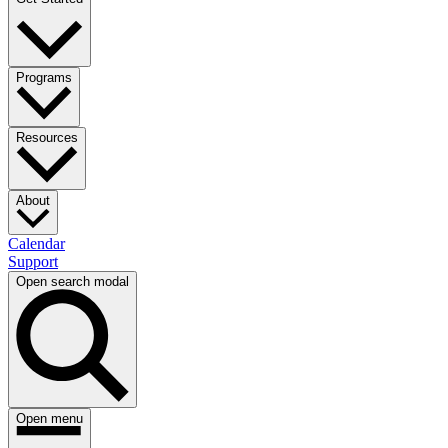
Programs​​​​‌ ‍ ​‍​‍‌‍ ‌ ​‍‌‍‍‌‌‍‌ ‌‍‍‌‌‍ ‍​‍​‍​ ‍‍​‍​‍‌ ​ ‌‍​‌‌‍ ‍‌‍‍‌‌ ‌​‌ ‍‌​‍ ‍‌‍‍‌‌‍ ​‍​‍​‍ ​​‍​‍‌‍‍​‌ ​‍‌‍‌‌‌‍‌‍​‍​‍​ ‍‍​‍​‍‌‍‍​‌ ‌​‌ ‌​‌ ​​​ ‍‍​‍ ​‍ ‌‍ ​‌‍ ‌‍​ ‌‍​‌‌‍ ​‌‍‍​‌‍ ‌ ​ ‌ ‌​​ ‍‍​ ​ ​ ​ ​ ​ ​ ​ ​‍ ‌‍‍‌‌‍ ‍‌ ‌​‌‍‌‌‌‍ ‍‌ ‌​​‍ ‌‍‌‌‌‍‌​‌‍‍‌‌ ‌​​‍ ‌‍ ‌‌‍ ‌‍‌​‌‍‌‌​ ‌‌ ​​‌ ​‍‌‍‌‌‌ ​ ‌‍‌‌‌‍ ‍‌ ‌​‌‍​‌‌ ‌​‌‍‍‌‌‍ ‌‍ ‍​ ‍ ‌‍‍‌‌‍‌​​ ‌‌ ​ ‌‍‍‌‌ ‌​‌‍‌‌‌​‍​‌‍‌‌‌‍​‌‌‍‌​‌‍‌‌‌ ​‍​ ‍ ‌ ‌​‌ ‍‌‌ ​​‌‍‌‌​ ‌‌‍‍​‌‍‌‌‌‍​‌‌‍‌​‌‍‌‌‌ ​‍​ ‍ ‌ ​​‌‍​‌‌ ‌​‌‍‍​​ ‌‌‍ ​‌‍‌‌‌‍‌‍‌ ‌​‌​ ‌‌‍‌‌‌‍ ‍‌ ‌‌‌ ​ ​‍‌‌​ ‌‌‌​​‍‌‌ ‌‍‍ ‌‍‌‌‌ ‍‌​‍‌‌​ ​ ‌​‌​​‍‌‌​ ​ ‌​‌​​‍‌‌​ ​‍​ ​‍​ ​ ‌‍‌​​ ‌​​ ​‌‌‍‌‌​ ‌​​ ​​​ ‌​‌‍‌‌‌‍‌​​ ​​​ ​​​‍‌‌​ ​‍​ ​‍​‍‌‌​ ‌‌‌​‌​​‍ ‍‌ ‌​‌‍‌‌‌ ‍​‌ ‌​​ ‌‍​‍‌‍​‌‌ ​ ‌‍‌‌‌‌‌‌‌ ​‍‌‍ ​​ ‌‌‍‍​‌ ‌​‌ ‌​‌ ​​​‍‌‌​ ​ ‌​​‌​‍‌‌​ ​‍‌​‌‍​‍‌‌​ ​‍‌​‌‍‌‍ ​‌‍ ‌‍​ ‌‍​‌‌‍ ​‌‍‍​‌‍ ‌ ​ ‌ ‌​​‍‌‌​ ​ ‌​​‌​ ​ ​ ​ ​ ​ ​ ​ ​‍‌‍‌‍‍‌‌‍‌​​ ‌‌ ​ ‌‍‍‌‌ ‌​‌‍‌‌‌​‍​‌‍‌‌‌‍​‌‌‍‌​‌‍‌‌‌ ​‍​‍‌‍‌ ‌​‌ ‍‌‌ ​​‌‍‌‌​ ‌‌‍‍​‌‍‌‌‌‍​‌‌‍‌​‌‍‌‌‌ ​‍​‍‌‍‌ ​​‌‍​‌‌ ‌​‌‍‍​​ ‌‌‍ ​‌‍‌‌‌‍‌‍‌ ‌​‌​ ‌‌‍‌‌‌‍ ‍‌ ‌‌‌ ​ ​‍‌‌​ ‌‌‌​​‍‌‌ ‌‍‍ ‌‍‌‌‌ ‍‌​‍‌‌​ ​ ‌​‌​​‍‌‌​ ​ ‌​‌​​‍‌‌​ ​‍​ ​‍​ ​ ‌‍‌​​ ‌​​ ​‌‌‍‌‌​ ‌​​ ​​​ ‌​‌‍‌‌‌‍‌​​ ​​​ ​​​‍‌‌​ ​‍​ ​‍​‍‌‌​ ‌‌‌​‌​​‍ ‍‌ ‌​‌‍‌‌‌ ‍​‌ ‌​​‍‌‍‌ ​​‌‍‌‌‌ ​‍‌ ​ ‌ ​​‌‍‌‌‌‍​ ‌ ‌​‌‍‍‌‌ ‌‍‌‍‌‌​ ‌‌ ​​‌ ‌‌‌‍​‍‌‍ ​‌‍‍‌‌ ​ ‌‍‍​‌‍‌‌‌‍‌​​‍​‍‌ ‌
Resources​​​​‌ ‍ ​‍​‍‌‍ ‌ ​‍‌‍‍‌‌‍‌ ‌‍‍‌‌‍ ‍​‍​‍​ ‍‍​‍​‍‌ ​ ‌‍​‌‌‍ ‍‌‍‍‌‌ ‌​‌ ‍‌​‍ ‍‌‍‍‌‌‍ ​‍​‍​‍ ​​‍​‍‌‍‍​‌ ​‍‌‍‌‌‌‍‌‍​‍​‍​ ‍‍​‍​‍‌‍‍​‌ ‌​‌ ‌​‌ ​​​ ‍‍​‍ ​‍ ‌‍ ​‌‍ ‌‍​ ‌‍​‌‌‍ ​‌‍‍​‌‍ ‌ ​ ‌ ‌​​ ‍‍​ ​ ​ ​ ​ ​ ​ ​ ​‍ ‌‍‍‌‌‍ ‍‌ ‌​‌‍‌‌‌‍ ‍‌ ‌​​‍ ‌‍‌‌‌‍‌​‌‍‍‌‌ ‌​​‍ ‌‍ ‌‌‍ ‌‍‌​‌‍‌‌​ ‌‌ ​​‌ ​‍‌‍‌‌‌ ​ ‌‍‌‌‌‍ ‍‌ ‌​‌‍​‌‌ ‌​‌‍‍‌‌‍ ‌‍ ‍​ ‍ ‌‍‍‌‌‍‌​​ ‌‌ ​ ‌‍‍‌‌ ‌​‌‍‌‌‌​‍​‌‍‌‌‌‍​‌‌‍‌​‌‍‌‌‌ ​‍​ ‍ ‌ ‌​‌ ‍‌‌ ​​‌‍‌‌​ ‌‌‍‍​‌‍‌‌‌‍​‌‌‍‌​‌‍‌‌‌ ​‍​ ‍ ‌ ​​‌‍​‌‌ ‌​‌‍‍​​ ‌‌‍ ​‌‍‌‌‌‍‌‍‌ ‌​‌​ ‌‌‍‌‌‌‍ ‍‌ ‌‌‌ ​ ​‍‌‌​ ‌‌‌​​‍‌‌ ‌‍‍ ‌‍‌‌‌ ‍‌​‍‌‌​ ​ ‌​‌​​‍‌‌​ ​ ‌​‌​​‍‌‌​ ​‍​ ​‍‌‍‌‍‌‍‌‍​ ‌​​ ‌‌‌‍‌‌​ ​ ‌‍‌‌‌‍​‌‌‍​ ​ ‍‌‌‍​ ​ ‍‌​‍‌‌​ ​‍​ ​‍​‍‌‌​ ‌‌‌​‌​​‍ ‍‌ ‌​‌‍‌‌‌ ‍​‌ ‌​​ ‌‍​‍‌‍​‌‌ ​ ‌‍‌‌‌‌‌‌‌ ​‍‌‍ ​​ ‌‌‍‍​‌ ‌​‌ ‌​‌ ​​​‍‌‌​ ​ ‌​​‌​‍‌‌​ ​‍‌​‌‍​‍‌‌​ ​‍‌​‌‍‌‍ ​‌‍ ‌‍​ ‌‍​‌‌‍ ​‌‍‍​‌‍ ‌ ​ ‌ ‌​​‍‌‌​ ​ ‌​​‌​ ​ ​ ​ ​ ​ ​ ​ ​‍‌‍‌‍‍‌‌‍‌​​ ‌‌ ​ ‌‍‍‌‌ ‌​‌‍‌‌‌​‍​‌‍‌‌‌‍​‌‌‍‌​‌‍‌‌‌ ​‍​‍‌‍‌ ‌​‌ ‍‌‌ ​​‌‍‌‌​ ‌‌‍‍​‌‍‌‌‌‍​‌‌‍‌​‌‍‌‌‌ ​‍​‍‌‍‌ ​​‌‍​‌‌ ‌​‌‍‍​​ ‌‌‍ ​‌‍‌‌‌‍‌‍‌ ‌​‌​ ‌‌‍‌‌‌‍ ‍‌ ‌‌‌ ​ ​‍‌‌​ ‌‌‌​​‍‌‌ ‌‍‍ ‌‍‌‌‌ ‍‌​‍‌‌​ ​ ‌​‌​​‍‌‌​ ​ ‌​‌​​‍‌‌​ ​‍​ ​‍‌‍‌‍‌‍‌‍​ ‌​​ ‌‌‌‍‌‌​ ​ ‌‍‌‌‌‍​‌‌‍​ ​ ‍‌‌‍​ ​ ‍‌​‍‌‌​ ​‍​ ​‍​‍‌‌​ ‌‌‌​‌​​‍ ‍‌ ‌​‌‍‌‌‌ ‍​‌ ‌​​‍‌‍‌ ​​‌‍‌‌‌ ​‍‌ ​ ‌ ​​‌‍‌‌‌‍​ ‌ ‌​‌‍‍‌‌ ‌‍‌‍‌‌​ ‌‌ ​​‌ ‌‌‌‍​‍‌‍ ​‌‍‍‌‌ ​ ‌‍‍​‌‍‌‌‌‍‌​​‍​‍‌ ‌
About​​​​‌ ‍ ​‍​‍‌‍ ‌ ​‍‌‍‍‌‌‍‌ ‌‍‍‌‌‍ ‍​‍​‍​ ‍‍​‍​‍‌ ​ ‌‍​‌‌‍ ‍‌‍‍‌‌ ‌​‌ ‍‌​‍ ‍‌‍‍‌‌‍ ​‍​‍​‍ ​​‍​‍‌‍‍​‌ ​‍‌‍‌‌‌‍‌‍​‍​‍​ ‍‍​‍​‍‌‍‍​‌ ‌​‌ ‌​‌ ​​​ ‍‍​‍ ​‍ ‌‍ ​‌‍ ‌‍​ ‌‍​‌‌‍ ​‌‍‍​‌‍ ‌ ​ ‌ ‌​​ ‍‍​ ​ ​ ​ ​ ​ ​ ​ ​‍ ‌‍‍‌‌‍ ‍‌ ‌​‌‍‌‌‌‍ ‍‌ ‌​​‍ ‌‍‌‌‌‍‌​‌‍‍‌‌ ‌​​‍ ‌‍ ‌‌‍ ‌‍‌​‌‍‌‌​ ‌‌ ​​‌ ​‍‌‍‌‌‌ ​ ‌‍‌‌‌‍ ‍‌ ‌​‌‍​‌‌ ‌​‌‍‍‌‌‍ ‌‍ ‍​ ‍ ‌‍‍‌‌‍‌​​ ‌‌ ​ ‌‍‍‌‌ ‌​‌‍‌‌‌​‍​‌‍‌‌‌‍​‌‌‍‌​‌‍‌‌‌ ​‍​ ‍ ‌ ‌​‌ ‍‌‌ ​​‌‍‌‌​ ‌‌‍‍​‌‍‌‌‌‍​‌‌‍‌​‌‍‌‌‌ ​‍​ ‍ ‌ ​​‌‍​‌‌ ‌​‌‍‍​​ ‌‌ ​‍‌‍‍‌‌‍‌ ‌‍‍​‌ ‌​‌​ ‌‌‍‌‌‌‍ ‍‌ ‌‌‌ ​ ​‍‌‌​ ‌‌‌​​‍‌‌ ‌‍‍ ‌‍‌‌‌ ‍‌​‍‌‌​ ​ ‌​‌​​‍‌‌​ ​ ‌​‌​​‍‌‌​ ​‍​ ​‍​ ​‌​ ‌​​ ​ ‌‍​ ​ ‌‍‌‍​ ​ ‌ ​ ‌ ‌‍​‌‌‍‌‍​ ‌‍‌‍‌​​‍‌‌​ ​‍​ ​‍​‍‌‌​ ‌‌‌​‌​​‍ ‍‌ ‌​‌‍‌‌‌ ‍​‌ ‌​​ ‌‍​‍‌‍​‌‌ ​ ‌‍‌‌‌‌‌‌‌ ​‍‌‍ ​​ ‌‌‍‍​‌ ‌​‌ ‌​‌ ​​​‍‌‌​ ​ ‌​​‌​‍‌‌​ ​‍‌​‌‍​‍‌‌​ ​‍‌​‌‍‌‍ ​‌‍ ‌‍​ ‌‍​‌‌‍ ​‌‍‍​‌‍ ‌ ​ ‌ ‌​​‍‌‌​ ​ ‌​​‌​ ​ ​ ​ ​ ​ ​ ​ ​‍‌‍‌‍‍‌‌‍‌​​ ‌‌ ​ ‌‍‍‌‌ ‌​‌‍‌‌‌​‍​‌‍‌‌‌‍​‌‌‍‌​‌‍‌‌‌ ​‍​‍‌‍‌ ‌​‌ ‍‌‌ ​​‌‍‌‌​ ‌‌‍‍​‌‍‌‌‌‍​‌‌‍‌​‌‍‌‌‌ ​‍​‍‌‍‌ ​​‌‍​‌‌ ‌​‌‍‍​​ ‌‌ ​‍‌‍‍‌‌‍‌ ‌‍‍​‌ ‌​‌​ ‌‌‍‌‌‌‍ ‍‌ ‌‌‌ ​ ​‍‌‌​ ‌‌‌​​‍‌‌ ‌‍‍ ‌‍‌‌‌ ‍‌​‍‌‌​ ​ ‌​‌​​‍‌‌​ ​ ‌​‌​​‍‌‌​ ​‍​ ​‍​ ​‌​ ‌​​ ​ ‌‍​ ​ ‌‍‌‍​ ​ ‌ ​ ‌ ‌‍​‌‌‍‌‍​ ‌‍‌‍‌​​‍‌‌​ ​‍​ ​‍​‍‌‌​ ‌‌‌​‌​​‍ ‍‌ ‌​‌‍‌‌‌ ‍​‌ ‌​​‍‌‍‌ ​​‌‍‌‌‌ ​‍‌ ​ ‌ ​​‌‍‌‌‌‍​ ‌ ‌​‌‍‍‌‌ ‌‍‌‍‌‌​ ‌‌ ​​‌ ‌‌‌‍​‍‌‍ ​‌‍‍‌‌ ​ ‌‍‍​‌‍‌‌‌‍‌​​‍​‍‌ ‌
Calendar​​​​‌ ‍ ​‍​‍‌‍ ‌ ​‍‌‍‍‌‌‍‌ ‌‍‍‌‌‍ ‍​‍​‍​ ‍‍​‍​‍‌ ​ ‌‍​‌‌‍ ‍‌‍‍‌‌ ‌​‌ ‍‌​‍ ‍‌‍‍‌‌‍ ​‍​‍​‍ ​​‍​‍‌‍‍​‌ ​‍‌‍‌‌‌‍‌‍​‍​‍​ ‍‍​‍​‍‌‍‍​‌ ‌​‌ ‌​‌ ​​​ ‍‍​‍ ​‍ ‌‍ ​‌‍ ‌‍​ ‌‍​‌‌‍ ​‌‍‍​‌‍ ‌ ​ ‌ ‌​​ ‍‍​ ​ ​ ​ ​ ​ ​ ​ ​‍ ‌‍‍‌‌‍ ‍‌ ‌​‌‍‌‌‌‍ ‍‌ ‌​​‍ ‌‍‌‌‌‍‌​‌‍‍‌‌ ‌​​‍ ‌‍ ‌‌‍ ‌‍‌​‌‍‌‌​ ‌‌ ​​‌ ​‍‌‍‌‌‌ ​ ‌‍‌‌‌‍ ‍‌ ‌​‌‍​‌‌ ‌​‌‍‍‌‌‍ ‌‍ ‍​ ‍ ‌‍‍‌‌‍‌​​ ‌‌ ​ ‌‍‍‌‌ ‌​‌‍‌‌‌​‍​‌‍‌‌‌‍​‌‌‍‌​‌‍‌‌‌ ​‍​ ‍ ‌ ‌​‌ ‍‌‌ ​​‌‍‌‌​ ‌‌‍‍​‌‍‌‌‌‍​‌‌‍‌​‌‍‌‌‌ ​‍​ ‍ ‌ ​​‌‍​‌‌ ‌​‌‍‍​​ ‌‌ ​‍‌‍‍‌‌‍‌ ‌‍‍​‌ ‌​‌​ ‌‌‍‌‌‌‍ ‍‌ ‌‌‌ ​ ​‍‌‌​ ‌‌‌​​‍‌‌ ‌‍‍ ‌‍‌‌‌ ‍‌​‍‌‌​ ​ ‌​‌​​‍‌‌​ ​ ‌​‌​​‍‌‌​ ​‍​ ​‍​ ‍​​ ​‌​ ​‍​ ‌ ​ ​​​ ​‍​ ​‍‌‍‌‍​ ‌​​ ‍​​ ​‍​ ​​​‍‌‌​ ​‍​ ​‍​‍‌‌​ ‌‌‌​‌​​‍ ‍‌ ‌​‌‍‌‌‌ ‍​‌ ‌​​ ‌‍​‍‌‍​‌‌ ​ ‌‍‌‌‌‌‌‌‌ ​‍‌‍ ​​ ‌‌‍‍​‌ ‌​‌ ‌​‌ ​​​‍‌‌​ ​ ‌​​‌​‍‌‌​ ​‍‌​‌‍​‍‌‌​ ​‍‌​‌‍‌‍ ​‌‍ ‌‍​ ‌‍​‌‌‍ ​‌‍‍​‌‍ ‌ ​ ‌ ‌​​‍‌‌​ ​ ‌​​‌​ ​ ​ ​ ​ ​ ​ ​ ​‍‌‍‌‍‍‌‌‍‌​​ ‌‌ ​ ‌‍‍‌‌ ‌​‌‍‌‌‌​‍​‌‍‌‌‌‍​‌‌‍‌​‌‍‌‌‌ ​‍​‍‌‍‌ ‌​‌ ‍‌‌ ​​‌‍‌‌​ ‌‌‍‍​‌‍‌‌‌‍​‌‌‍‌​‌‍‌‌‌ ​‍​‍‌‍‌ ​​‌‍​‌‌ ‌​‌‍‍​​ ‌‌ ​‍‌‍‍‌‌‍‌ ‌‍‍​‌ ‌​‌​ ‌‌‍‌‌‌‍ ‍‌ ‌‌‌ ​ ​‍‌‌​ ‌‌‌​​‍‌‌ ‌‍‍ ‌‍‌‌‌ ‍‌​‍‌‌​ ​ ‌​‌​​‍‌‌​ ​ ‌​‌​​‍‌‌​ ​‍​ ​‍​ ‍​​ ​‌​ ​‍​ ‌ ​ ​​​ ​‍​ ​‍‌‍‌‍​ ‌​​ ‍​​ ​‍​ ​​​‍‌‌​ ​‍​ ​‍​‍‌‌​ ‌‌‌​‌​​‍ ‍‌ ‌​‌‍‌‌‌ ‍​‌ ‌​​‍‌‍‌ ​​‌‍‌‌‌ ​‍‌ ​ ‌ ​​‌‍‌‌‌‍​ ‌ ‌​‌‍‍‌‌ ‌‍‌‍‌‌​ ‌‌ ​​‌ ‌‌‌‍​‍‌‍ ​‌‍‍‌‌ ​ ‌‍‍​‌‍‌‌‌‍‌​​‍​‍‌ ‌
Support​​​​‌ ‍ ​‍​‍‌‍ ‌ ​‍‌‍‍‌‌‍‌ ‌‍‍‌‌‍ ‍​‍​‍​ ‍‍​‍​‍‌ ​ ‌‍​‌‌‍ ‍‌‍‍‌‌ ‌​‌ ‍‌​‍ ‍‌‍‍‌‌‍ ​‍​‍​‍ ​​‍​‍‌‍‍​‌ ​‍‌‍‌‌‌‍‌‍​‍​‍​ ‍‍​‍​‍‌‍‍​‌ ‌​‌ ‌​‌ ​​​ ‍‍​‍ ​‍ ‌‍ ​‌‍ ‌‍​ ‌‍​‌‌‍ ​‌‍‍​‌‍ ‌ ​ ‌ ‌​​ ‍‍​ ​ ​ ​ ​ ​ ​ ​ ​‍ ‌‍‍‌‌‍ ‍‌ ‌​‌‍‌‌‌‍ ‍‌ ‌​​‍ ‌‍‌‌‌‍‌​‌‍‍‌‌ ‌​​‍ ‌‍ ‌‌‍ ‌‍‌​‌‍‌‌​ ‌‌ ​​‌ ​‍‌‍‌‌‌ ​ ‌‍‌‌‌‍ ‍‌ ‌​‌‍​‌‌ ‌​‌‍‍‌‌‍ ‌‍ ‍​ ‍ ‌‍‍‌‌‍‌​​ ‌‌ ​ ‌‍‍‌‌ ‌​‌‍‌‌‌​‍​‌‍‌‌‌‍​‌‌‍‌​‌‍‌‌‌ ​‍​ ‍ ‌ ‌​‌ ‍‌‌ ​​‌‍‌‌​ ‌‌‍‍​‌‍‌‌‌‍​‌‌‍‌​‌‍‌‌‌ ​‍​ ‍ ‌ ​​‌‍​‌‌ ‌​‌‍‍​​ ‌‌ ​‍‌‍‍‌‌‍‌ ‌‍‍​‌ ‌​‌​ ‌‌‍‌‌‌‍ ‍‌ ‌‌‌ ​ ​‍‌‌​ ‌‌‌​​‍‌‌ ‌‍‍ ‌‍‌‌‌ ‍‌​‍‌‌​ ​ ‌​‌​​‍‌‌​ ​ ‌​‌​​‍‌‌​ ​‍​ ​‍​ ‍​​ ​‍​ ‌ ‌‍‌‌​ ​‌‌‍​‍‌‍‌​​ ‍‌​ ‌​‌‍​ ​ ‌ ​ ‌ ​‍‌‌​ ​‍​ ​‍​‍‌‌​ ‌‌‌​‌​​‍ ‍‌ ‌​‌‍‌‌‌ ‍​‌ ‌​​ ‌‍​‍‌‍​‌‌ ​ ‌‍‌‌‌‌‌‌‌ ​‍‌‍ ​​ ‌‌‍‍​‌ ‌​‌ ‌​‌ ​​​‍‌‌​ ​ ‌​​‌​‍‌‌​ ​‍‌​‌‍​‍‌‌​ ​‍‌​‌‍‌‍ ​‌‍ ‌‍​ ‌‍​‌‌‍ ​‌‍‍​‌‍ ‌ ​ ‌ ‌​​‍‌‌​ ​ ‌​​‌​ ​ ​ ​ ​ ​ ​ ​ ​‍‌‍‌‍‍‌‌‍‌​​ ‌‌ ​ ‌‍‍‌‌ ‌​‌‍‌‌‌​‍​‌‍‌‌‌‍​‌‌‍‌​‌‍‌‌‌ ​‍​‍‌‍‌ ‌​‌ ‍‌‌ ​​‌‍‌‌​ ‌‌‍‍​‌‍‌‌‌‍​‌‌‍‌​‌‍‌‌‌ ​‍​‍‌‍‌ ​​‌‍​‌‌ ‌​‌‍‍​​ ‌‌ ​‍‌‍‍‌‌‍‌ ‌‍‍​‌ ‌​‌​ ‌‌‍‌‌‌‍ ‍‌ ‌‌‌ ​ ​‍‌‌​ ‌‌‌​​‍‌‌ ‌‍‍ ‌‍‌‌‌ ‍‌​‍‌‌​ ​ ‌​‌​​‍‌‌​ ​ ‌​‌​​‍‌‌​ ​‍​ ​‍​ ‍​​ ​‍​ ‌ ‌‍‌‌​ ​‌‌‍​‍‌‍‌​​ ‍‌​ ‌​‌‍​ ​ ‌ ​ ‌ ​‍‌‌​ ​‍​ ​‍​‍‌‌​ ‌‌‌​‌​​‍ ‍‌ ‌​‌‍‌‌‌ ‍​‌ ‌​​‍‌‍‌ ​​‌‍‌‌‌ ​‍‌ ​ ‌ ​​‌‍‌‌‌‍​ ‌ ‌​‌‍‍‌‌ ‌‍‌‍‌‌​ ‌‌ ​​‌ ‌‌‌‍​‍‌‍ ​‌‍‍‌‌ ​ ‌‍‍​‌‍‌‌‌‍‌​​‍​‍‌ ‌
Open search modal
Open menu