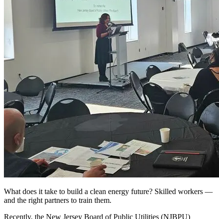
What does it take to build a clean energy future? Skilled workers —
and the right partners to train them.​​​​‌ ‍ ​‍​‍‌‍ ‌ ​‍‌‍‍‌‌‍‌ ‌‍‍‌‌‍ ‍​‍​‍​ ‍‍​‍​‍‌ ​ ‌‍​‌‌‍ ‍‌‍‍‌‌ ‌​‌ ‍‌​‍ ‍‌‍‍‌‌‍ ​‍​‍​‍ ​​‍​‍‌‍‍​‌ ​‍‌‍‌‌‌‍‌‍​‍​‍​ ‍‍​‍​‍‌‍‍​‌ ‌​‌ ‌​‌ ​​​ ‍‍​‍ ​‍ ‌‍ ​‌‍ ‌‍​ ‌‍​‌‌‍ ​‌‍‍​‌‍ ‌ ​ ‌ ‌​​ ‍‍​ ​ ​ ​ ​ ​ ​ ​ ​‍ ‌‍‍‌‌‍ ‍‌ ‌​‌‍‌‌‌‍ ‍‌ ‌​​‍ ‌‍‌‌‌‍‌​‌‍‍‌‌ ‌​​‍ ‌‍ ‌‌‍ ‌‍‌​‌‍‌‌​ ‌‌ ​​‌ ​‍‌‍‌‌‌ ​ ‌‍‌‌‌‍ ‍‌ ‌​‌‍​‌‌ ‌​‌‍‍‌‌‍ ‌‍ ‍​ ‍ ‌‍‍‌‌‍‌​​ ‌​ ‍‌‌‍‌‍‌‍​ ​ ‌​​ ‌ ‌‍​ ​ ‍​​ ‌‍​‍ ‌‌‍​‍​ ‍​​ ‌‍​ ‌‍​‍ ‌​ ‌​​ ‌‍‌‍​‌​ ​​​‍ ‌‌‍​‍​ ‌ ‌‍‌‍‌‍​‍​‍ ‌‌‍‌‍​ ‍‌​ ‌ ​ ​‍‌‍‌‌‌‍​‍‌‍‌‍​ ​​‌‍‌‌‌‍‌‌‌‍‌‍​ ‍‌​ ‍ ‌ ‌​‌ ‍‌‌ ​​‌‍‌‌​ ‌‌‍​‌‌ ​‍‌ ‌​‌‍‍‌‌‍​ ‌‍ ​‌‍‌‌​ ‍ ‌ ​​‌‍​‌‌ ‌​‌‍‍​​ ‌‌ ​ ‌‍‌‌‌‍​ ‌ ‌​‌‍‍‌‌‍ ‌‍ ‍‌ ​ ​‍‌‌​ ‌‌‌​​‍‌‌ ‌‍‍ ‌‍‌‌‌ ‍‌​‍‌‌​ ​ ‌​‌​​‍‌‌​ ​ ‌​‌​​‍‌‌​ ​‍​ ​‍​ ‌‌​ ‌ ‌‍​‌‌‍​‌‌‍​ ​ ​​‌‍‌​‌‍​‍‌‍​ ‌‍‌​‌‍‌‍​ ‌ ​‍‌‌​ ​‍​ ​‍​‍‌‌​ ‌‌‌​‌​​‍ ‍‌‍​ ‌‍ ‌‍ ‍‌ ‌​‌‍‌‌‌‍ ‍‌ ‌​​‍‌‌​ ‌‌‌​​‍‌‌ ‌‍‍ ‌‍‌‌‌ ‍‌​‍‌‌​ ​ ‌​‌​​‍‌‌​ ​ ‌​‌​​‍‌‌​ ​‍​ ​‍​ ​ ​ ‍​​ ‍​​ ‍​‌‍‌‌​ ‍‌‌‍‌‌​ ​ ​ ‌ ‌‍‌‍​ ​​​ ‌‌​‍‌‌​ ​‍​ ​‍​‍‌‌​ ‌‌‌​‌​​‍ ‍‌‍​ ‌‍‍​‌‍‍‌‌‍ ​‌‍‌​‌ ​‍‌‍‌‌‌‍ ‍​‍‌‌​ ‌‌‌​​‍‌‌ ‌‍‍ ‌‍‌‌‌ ‍‌​‍‌‌​ ​ ‌​‌​​‍‌‌​ ​ ‌​‌​​‍‌‌​ ​‍​ ​‍​ ​‍​ ​​‌‍​‌​ ​​​ ‌​​ ​​​ ​ ‌‍​ ​ ‍‌‌‍​ ‌‍‌‍‌‍​ ​‍‌‌​ ​‍​ ​‍​‍‌‌​ ‌‌‌​‌​​‍ ‍‌ ‌​‌‍‌‌‌ ‍​‌ ‌​​ ‌‍​‍‌‍​‌‌ ​ ‌‍‌‌‌‌‌‌‌ ​‍‌‍ ​​ ‌‌‍‍​‌ ‌​‌ ‌​‌ ​​​‍‌‌​ ​ ‌​​‌​‍‌‌​ ​‍‌​‌‍​‍‌‌​ ​‍‌​‌‍‌‍ ​‌‍ ‌‍​ ‌‍​‌‌‍ ​‌‍‍​‌‍ ‌ ​ ‌ ‌​​‍‌‌​ ​ ‌​​‌​ ​ ​ ​ ​ ​ ​ ​ ​‍‌‍‌‍‍‌‌‍‌​​ ‌​ ‍‌‌‍‌‍‌‍​ ​ ‌​​ ‌ ‌‍​ ​ ‍​​ ‌‍​‍ ‌‌‍​‍​ ‍​​ ‌‍​ ‌‍​‍ ‌​ ‌​​ ‌‍‌‍​‌​ ​​​‍ ‌‌‍​‍​ ‌ ‌‍‌‍‌‍​‍​‍ ‌‌‍‌‍​ ‍‌​ ‌ ​ ​‍‌‍‌‌‌‍​‍‌‍‌‍​ ​​‌‍‌‌‌‍‌‌‌‍‌‍​ ‍‌​‍‌‍‌ ‌​‌ ‍‌‌ ​​‌‍‌‌​ ‌‌‍​‌‌ ​‍‌ ‌​‌‍‍‌‌‍​ ‌‍ ​‌‍‌‌​‍‌‍‌ ​​‌‍​‌‌ ‌​‌‍‍​​ ‌‌ ​ ‌‍‌‌‌‍​ ‌ ‌​‌‍‍‌‌‍ ‌‍ ‍‌ ​ ​‍‌‌​ ‌‌‌​​‍‌‌ ‌‍‍ ‌‍‌‌‌ ‍‌​‍‌‌​ ​ ‌​‌​​‍‌‌​ ​ ‌​‌​​‍‌‌​ ​‍​ ​‍​ ‌‌​ ‌ ‌‍​‌‌‍​‌‌‍​ ​ ​​‌‍‌​‌‍​‍‌‍​ ‌‍‌​‌‍‌‍​ ‌ ​‍‌‌​ ​‍​ ​‍​‍‌‌​ ‌‌‌​‌​​‍ ‍‌‍​ ‌‍ ‌‍ ‍‌ ‌​‌‍‌‌‌‍ ‍‌ ‌​​‍‌‌​ ‌‌‌​​‍‌‌ ‌‍‍ ‌‍‌‌‌ ‍‌​‍‌‌​ ​ ‌​‌​​‍‌‌​ ​ ‌​‌​​‍‌‌​ ​‍​ ​‍​ ​ ​ ‍​​ ‍​​ ‍​‌‍‌‌​ ‍‌‌‍‌‌​ ​ ​ ‌ ‌‍‌‍​ ​​​ ‌‌​‍‌‌​ ​‍​ ​‍​‍‌‌​ ‌‌‌​‌​​‍ ‍‌‍​ ‌‍‍​‌‍‍‌‌‍ ​‌‍‌​‌ ​‍‌‍‌‌‌‍ ‍​‍‌‌​ ‌‌‌​​‍‌‌ ‌‍‍ ‌‍‌‌‌ ‍‌​‍‌‌​ ​ ‌​‌​​‍‌‌​ ​ ‌​‌​​‍‌‌​ ​‍​ ​‍​ ​‍​ ​​‌‍​‌​ ​​​ ‌​​ ​​​ ​ ‌‍​ ​ ‍‌‌‍​ ‌‍‌‍‌‍​ ​‍‌‌​ ​‍​ ​‍​‍‌‌​ ‌‌‌​‌​​‍ ‍‌ ‌​‌‍‌‌‌ ‍​‌ ‌​​‍‌‍‌ ​​‌‍‌‌‌ ​‍‌ ​ ‌ ​​‌‍‌‌‌‍​ ‌ ‌​‌‍‍‌‌ ‌‍‌‍‌‌​ ‌‌ ​​‌ ‌‌‌‍​‍‌‍ ​‌‍‍‌‌ ​ ‌‍‍​‌‍‌‌‌‍‌​​‍​‍‌ ‌
Recently, the New Jersey Board of Public Utilities (NJBPU)