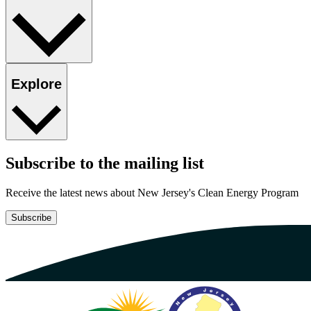
Explore​​​​‌ ‍ ​‍​‍‌‍ ‌ ​‍‌‍‍‌‌‍‌ ‌‍‍‌‌‍ ‍​‍​‍​ ‍‍​‍​‍‌ ​ ‌‍​‌‌‍ ‍‌‍‍‌‌ ‌​‌ ‍‌​‍ ‍‌‍‍‌‌‍ ​‍​‍​‍ ​​‍​‍‌‍‍​‌ ​‍‌‍‌‌‌‍‌‍​‍​‍​ ‍‍​‍​‍‌‍‍​‌ ‌​‌ ‌​‌ ​​​ ‍‍​‍ ​‍ ‌‍ ​‌‍ ‌‍​ ‌‍​‌‌‍ ​‌‍‍​‌‍ ‌ ​ ‌ ‌​​ ‍‍​ ​ ​ ​ ​ ​ ​ ​ ​‍ ‌‍‍‌‌‍ ‍‌ ‌​‌‍‌‌‌‍ ‍‌ ‌​​‍ ‌‍‌‌‌‍‌​‌‍‍‌‌ ‌​​‍ ‌‍ ‌‌‍ ‌‍‌​‌‍‌‌​ ‌‌ ​​‌ ​‍‌‍‌‌‌ ​ ‌‍‌‌‌‍ ‍‌ ‌​‌‍​‌‌ ‌​‌‍‍‌‌‍ ‌‍ ‍​ ‍ ‌‍‍‌‌‍‌​​ ‌‌ ​ ‌‍‍‌‌ ‌​‌‍‌‌‌​‌‍‌‍ ‌‍ ‌ ‌​‌‍‌‌‌ ​‍​ ‍ ‌ ‌​‌ ‍‌‌ ​​‌‍‌‌​ ‌‌‍‌‍‌‍ ‌‍ ‌ ‌​‌‍‌‌‌ ​‍​ ‍ ‌ ​​‌‍​‌‌ ‌​‌‍‍​​ ‌‌‍ ‌‌‍‌‌‌‍ ‍‌ ‌‌‌ ​ ​‍‌‌​ ‌‌‌​​‍‌‌ ‌‍‍ ‌‍‌‌‌ ‍‌​‍‌‌​ ​ ‌​‌​​‍‌‌​ ​ ‌​‌​​‍‌‌​ ​‍​ ​‍‌‍​‌​ ‍‌‌‍‌‍​ ​​‌‍‌​​ ​​​ ‌​​ ​​​ ​ ​ ​‌​ ‌‍​ ‌ ​‍‌‌​ ​‍​ ​‍​‍‌‌​ ‌‌‌​‌​​‍ ‍‌‍‍​‌‍‌‌‌‍​‌‌‍‌​‌‍‍‌‌‍ ‍‌‍‌ ​ ‌‍​‍‌‍​‌‌ ​ ‌‍‌‌‌‌‌‌‌ ​‍‌‍ ​​ ‌‌‍‍​‌ ‌​‌ ‌​‌ ​​​‍‌‌​ ​ ‌​​‌​‍‌‌​ ​‍‌​‌‍​‍‌‌​ ​‍‌​‌‍‌‍ ​‌‍ ‌‍​ ‌‍​‌‌‍ ​‌‍‍​‌‍ ‌ ​ ‌ ‌​​‍‌‌​ ​ ‌​​‌​ ​ ​ ​ ​ ​ ​ ​ ​‍‌‍‌‍‍‌‌‍‌​​ ‌‌ ​ ‌‍‍‌‌ ‌​‌‍‌‌‌​‌‍‌‍ ‌‍ ‌ ‌​‌‍‌‌‌ ​‍​‍‌‍‌ ‌​‌ ‍‌‌ ​​‌‍‌‌​ ‌‌‍‌‍‌‍ ‌‍ ‌ ‌​‌‍‌‌‌ ​‍​‍‌‍‌ ​​‌‍​‌‌ ‌​‌‍‍​​ ‌‌‍ ‌‌‍‌‌‌‍ ‍‌ ‌‌‌ ​ ​‍‌‌​ ‌‌‌​​‍‌‌ ‌‍‍ ‌‍‌‌‌ ‍‌​‍‌‌​ ​ ‌​‌​​‍‌‌​ ​ ‌​‌​​‍‌‌​ ​‍​ ​‍‌‍​‌​ ‍‌‌‍‌‍​ ​​‌‍‌​​ ​​​ ‌​​ ​​​ ​ ​ ​‌​ ‌‍​ ‌ ​‍‌‌​ ​‍​ ​‍​‍‌‌​ ‌‌‌​‌​​‍ ‍‌‍‍​‌‍‌‌‌‍​‌‌‍‌​‌‍‍‌‌‍ ‍‌‍‌ ​‍‌‍‌ ​​‌‍‌‌‌ ​‍‌ ​ ‌ ​​‌‍‌‌‌‍​ ‌ ‌​‌‍‍‌‌ ‌‍‌‍‌‌​ ‌‌ ​​‌ ‌‌‌‍​‍‌‍ ​‌‍‍‌‌ ​ ‌‍‍​‌‍‌‌‌‍‌​​‍​‍‌ ‌
Subscribe to the mailing list​​​​‌ ‍ ​‍​‍‌‍ ‌ ​‍‌‍‍‌‌‍‌ ‌‍‍‌‌‍ ‍​‍​‍​ ‍‍​‍​‍‌ ​ ‌‍​‌‌‍ ‍‌‍‍‌‌ ‌​‌ ‍‌​‍ ‍‌‍‍‌‌‍ ​‍​‍​‍ ​​‍​‍‌‍‍​‌ ​‍‌‍‌‌‌‍‌‍​‍​‍​ ‍‍​‍​‍‌‍‍​‌ ‌​‌ ‌​‌ ​​​ ‍‍​‍ ​‍ ‌‍ ​‌‍ ‌‍​ ‌‍​‌‌‍ ​‌‍‍​‌‍ ‌ ​ ‌ ‌​​ ‍‍​ ​ ​ ​ ​ ​ ​ ​ ​‍ ‌‍‍‌‌‍ ‍‌ ‌​‌‍‌‌‌‍ ‍‌ ‌​​‍ ‌‍‌‌‌‍‌​‌‍‍‌‌ ‌​​‍ ‌‍ ‌‌‍ ‌‍‌​‌‍‌‌​ ‌‌ ​​‌ ​‍‌‍‌‌‌ ​ ‌‍‌‌‌‍ ‍‌ ‌​‌‍​‌‌ ‌​‌‍‍‌‌‍ ‌‍ ‍​ ‍ ‌‍‍‌‌‍‌​​ ‌‌ ​ ‌‍‍‌‌ ‌​‌‍‌‌‌​‌‍‌‍ ‌‍ ‌ ‌​‌‍‌‌‌ ​‍​ ‍ ‌ ‌​‌ ‍‌‌ ​​‌‍‌‌​ ‌‌‍‌‍‌‍ ‌‍ ‌ ‌​‌‍‌‌‌ ​‍​ ‍ ‌ ​​‌‍​‌‌ ‌​‌‍‍​​ ‌‌‍ ‍‌‍‌‌‌ ‌ ‌ ​ ‌‍ ​‌‍‌‌‌ ‌​‌ ‌​‌‍‌‌‌ ​‍​‍ ‍‌‍‍​‌‍‌‌‌‍​‌‌‍‌​‌‍‍‌‌‍ ‍‌‍‌ ​ ‌‍​‍‌‍​‌‌ ​ ‌‍‌‌‌‌‌‌‌ ​‍‌‍ ​​ ‌‌‍‍​‌ ‌​‌ ‌​‌ ​​​‍‌‌​ ​ ‌​​‌​‍‌‌​ ​‍‌​‌‍​‍‌‌​ ​‍‌​‌‍‌‍ ​‌‍ ‌‍​ ‌‍​‌‌‍ ​‌‍‍​‌‍ ‌ ​ ‌ ‌​​‍‌‌​ ​ ‌​​‌​ ​ ​ ​ ​ ​ ​ ​ ​‍‌‍‌‍‍‌‌‍‌​​ ‌‌ ​ ‌‍‍‌‌ ‌​‌‍‌‌‌​‌‍‌‍ ‌‍ ‌ ‌​‌‍‌‌‌ ​‍​‍‌‍‌ ‌​‌ ‍‌‌ ​​‌‍‌‌​ ‌‌‍‌‍‌‍ ‌‍ ‌ ‌​‌‍‌‌‌ ​‍​‍‌‍‌ ​​‌‍​‌‌ ‌​‌‍‍​​ ‌‌‍ ‍‌‍‌‌‌ ‌ ‌ ​ ‌‍ ​‌‍‌‌‌ ‌​‌ ‌​‌‍‌‌‌ ​‍​‍ ‍‌‍‍​‌‍‌‌‌‍​‌‌‍‌​‌‍‍‌‌‍ ‍‌‍‌ ​‍‌‍‌ ​​‌‍‌‌‌ ​‍‌ ​ ‌ ​​‌‍‌‌‌‍​ ‌ ‌​‌‍‍‌‌ ‌‍‌‍‌‌​ ‌‌ ​​‌ ‌‌‌‍​‍‌‍ ​‌‍‍‌‌ ​ ‌‍‍​‌‍‌‌‌‍‌​​‍​‍‌ ‌
Receive the latest news about New Jersey's Clean Energy Program​​​​‌ ‍ ​‍​‍‌‍ ‌ ​‍‌‍‍‌‌‍‌ ‌‍‍‌‌‍ ‍​‍​‍​ ‍‍​‍​‍‌ ​ ‌‍​‌‌‍ ‍‌‍‍‌‌ ‌​‌ ‍‌​‍ ‍‌‍‍‌‌‍ ​‍​‍​‍ ​​‍​‍‌‍‍​‌ ​‍‌‍‌‌‌‍‌‍​‍​‍​ ‍‍​‍​‍‌‍‍​‌ ‌​‌ ‌​‌ ​​​ ‍‍​‍ ​‍ ‌‍ ​‌‍ ‌‍​ ‌‍​‌‌‍ ​‌‍‍​‌‍ ‌ ​ ‌ ‌​​ ‍‍​ ​ ​ ​ ​ ​ ​ ​ ​‍ ‌‍‍‌‌‍ ‍‌ ‌​‌‍‌‌‌‍ ‍‌ ‌​​‍ ‌‍‌‌‌‍‌​‌‍‍‌‌ ‌​​‍ ‌‍ ‌‌‍ ‌‍‌​‌‍‌‌​ ‌‌ ​​‌ ​‍‌‍‌‌‌ ​ ‌‍‌‌‌‍ ‍‌ ‌​‌‍​‌‌ ‌​‌‍‍‌‌‍ ‌‍ ‍​ ‍ ‌‍‍‌‌‍‌​​ ‌‌ ​ ‌‍‍‌‌ ‌​‌‍‌‌‌​‌‍‌‍ ‌‍ ‌ ‌​‌‍‌‌‌ ​‍​ ‍ ‌ ‌​‌ ‍‌‌ ​​‌‍‌‌​ ‌‌‍‌‍‌‍ ‌‍ ‌ ‌​‌‍‌‌‌ ​‍​ ‍ ‌ ​​‌‍​‌‌ ‌​‌‍‍​​ ‌‌‍ ‍‌‍‌‌‌ ‌ ‌ ​ ‌‍ ​‌‍‌‌‌ ‌​‌ ‌​‌‍‌‌‌ ​‍​‍ ‍‌ ‌​‌‍‌‌‌ ‍​‌ ‌​​ ‌‍​‍‌‍​‌‌ ​ ‌‍‌‌‌‌‌‌‌ ​‍‌‍ ​​ ‌‌‍‍​‌ ‌​‌ ‌​‌ ​​​‍‌‌​ ​ ‌​​‌​‍‌‌​ ​‍‌​‌‍​‍‌‌​ ​‍‌​‌‍‌‍ ​‌‍ ‌‍​ ‌‍​‌‌‍ ​‌‍‍​‌‍ ‌ ​ ‌ ‌​​‍‌‌​ ​ ‌​​‌​ ​ ​ ​ ​ ​ ​ ​ ​‍‌‍‌‍‍‌‌‍‌​​ ‌‌ ​ ‌‍‍‌‌ ‌​‌‍‌‌‌​‌‍‌‍ ‌‍ ‌ ‌​‌‍‌‌‌ ​‍​‍‌‍‌ ‌​‌ ‍‌‌ ​​‌‍‌‌​ ‌‌‍‌‍‌‍ ‌‍ ‌ ‌​‌‍‌‌‌ ​‍​‍‌‍‌ ​​‌‍​‌‌ ‌​‌‍‍​​ ‌‌‍ ‍‌‍‌‌‌ ‌ ‌ ​ ‌‍ ​‌‍‌‌‌ ‌​‌ ‌​‌‍‌‌‌ ​‍​‍ ‍‌ ‌​‌‍‌‌‌ ‍​‌ ‌​​‍‌‍‌ ​​‌‍‌‌‌ ​‍‌ ​ ‌ ​​‌‍‌‌‌‍​ ‌ ‌​‌‍‍‌‌ ‌‍‌‍‌‌​ ‌‌ ​​‌ ‌‌‌‍​‍‌‍ ​‌‍‍‌‌ ​ ‌‍‍​‌‍‌‌‌‍‌​​‍​‍‌ ‌
Subscribe​​​​‌ ‍ ​‍​‍‌‍ ‌ ​‍‌‍‍‌‌‍‌ ‌‍‍‌‌‍ ‍​‍​‍​ ‍‍​‍​‍‌ ​ ‌‍​‌‌‍ ‍‌‍‍‌‌ ‌​‌ ‍‌​‍ ‍‌‍‍‌‌‍ ​‍​‍​‍ ​​‍​‍‌‍‍​‌ ​‍‌‍‌‌‌‍‌‍​‍​‍​ ‍‍​‍​‍‌‍‍​‌ ‌​‌ ‌​‌ ​​​ ‍‍​‍ ​‍ ‌‍ ​‌‍ ‌‍​ ‌‍​‌‌‍ ​‌‍‍​‌‍ ‌ ​ ‌ ‌​​ ‍‍​ ​ ​ ​ ​ ​ ​ ​ ​‍ ‌‍‍‌‌‍ ‍‌ ‌​‌‍‌‌‌‍ ‍‌ ‌​​‍ ‌‍‌‌‌‍‌​‌‍‍‌‌ ‌​​‍ ‌‍ ‌‌‍ ‌‍‌​‌‍‌‌​ ‌‌ ​​‌ ​‍‌‍‌‌‌ ​ ‌‍‌‌‌‍ ‍‌ ‌​‌‍​‌‌ ‌​‌‍‍‌‌‍ ‌‍ ‍​ ‍ ‌‍‍‌‌‍‌​​ ‌‌ ​ ‌‍‍‌‌ ‌​‌‍‌‌‌​‌‍‌‍ ‌‍ ‌ ‌​‌‍‌‌‌ ​‍​ ‍ ‌ ‌​‌ ‍‌‌ ​​‌‍‌‌​ ‌‌‍‌‍‌‍ ‌‍ ‌ ‌​‌‍‌‌‌ ​‍​ ‍ ‌ ​​‌‍​‌‌ ‌​‌‍‍​​ ‌‌‍ ‍‌‍‌‌‌ ‌ ‌ ​ ‌‍ ​‌‍‌‌‌ ‌​‌ ‌​‌‍‌‌‌ ​‍​‍ ‍‌‍​‍‌ ‌​‌‍ ‍​ ‌‍​‍‌‍​‌‌ ​ ‌‍‌‌‌‌‌‌‌ ​‍‌‍ ​​ ‌‌‍‍​‌ ‌​‌ ‌​‌ ​​​‍‌‌​ ​ ‌​​‌​‍‌‌​ ​‍‌​‌‍​‍‌‌​ ​‍‌​‌‍‌‍ ​‌‍ ‌‍​ ‌‍​‌‌‍ ​‌‍‍​‌‍ ‌ ​ ‌ ‌​​‍‌‌​ ​ ‌​​‌​ ​ ​ ​ ​ ​ ​ ​ ​‍‌‍‌‍‍‌‌‍‌​​ ‌‌ ​ ‌‍‍‌‌ ‌​‌‍‌‌‌​‌‍‌‍ ‌‍ ‌ ‌​‌‍‌‌‌ ​‍​‍‌‍‌ ‌​‌ ‍‌‌ ​​‌‍‌‌​ ‌‌‍‌‍‌‍ ‌‍ ‌ ‌​‌‍‌‌‌ ​‍​‍‌‍‌ ​​‌‍​‌‌ ‌​‌‍‍​​ ‌‌‍ ‍‌‍‌‌‌ ‌ ‌ ​ ‌‍ ​‌‍‌‌‌ ‌​‌ ‌​‌‍‌‌‌ ​‍​‍ ‍‌‍​‍‌ ‌​‌‍ ‍​‍‌‍‌ ​​‌‍‌‌‌ ​‍‌ ​ ‌ ​​‌‍‌‌‌‍​ ‌ ‌​‌‍‍‌‌ ‌‍‌‍‌‌​ ‌‌ ​​‌ ‌‌‌‍​‍‌‍ ​‌‍‍‌‌ ​ ‌‍‍​‌‍‌‌‌‍‌​​‍​‍‌ ‌