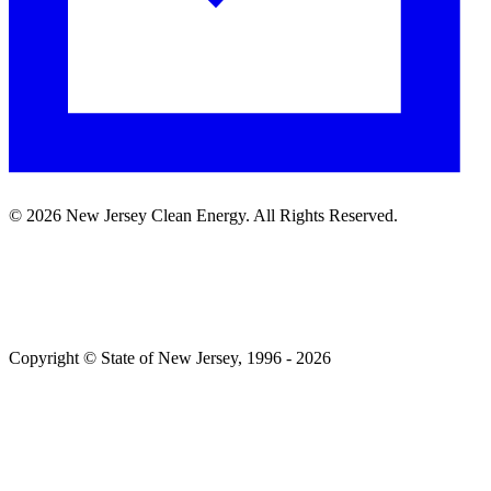
©
2026
New Jersey Clean Energy. All Rights Reserved.​​​​‌ ‍ ​‍​‍‌‍ ‌ ​‍‌‍‍‌‌‍‌ ‌‍‍‌‌‍ ‍​‍​‍​ ‍‍​‍​‍‌ ​ ‌‍​‌‌‍ ‍‌‍‍‌‌ ‌​‌ ‍‌​‍ ‍‌‍‍‌‌‍ ​‍​‍​‍ ​​‍​‍‌‍‍​‌ ​‍‌‍‌‌‌‍‌‍​‍​‍​ ‍‍​‍​‍‌‍‍​‌ ‌​‌ ‌​‌ ​​​ ‍‍​‍ ​‍ ‌‍ ​‌‍ ‌‍​ ‌‍​‌‌‍ ​‌‍‍​‌‍ ‌ ​ ‌ ‌​​ ‍‍​ ​ ​ ​ ​ ​ ​ ​ ​‍ ‌‍‍‌‌‍ ‍‌ ‌​‌‍‌‌‌‍ ‍‌ ‌​​‍ ‌‍‌‌‌‍‌​‌‍‍‌‌ ‌​​‍ ‌‍ ‌‌‍ ‌‍‌​‌‍‌‌​ ‌‌ ​​‌ ​‍‌‍‌‌‌ ​ ‌‍‌‌‌‍ ‍‌ ‌​‌‍​‌‌ ‌​‌‍‍‌‌‍ ‌‍ ‍​ ‍ ‌‍‍‌‌‍‌​​ ‌‌ ​ ‌‍‍‌‌ ‌​‌‍‌‌‌​‌‍‌‍ ‌‍ ‌ ‌​‌‍‌‌‌ ​‍​ ‍ ‌ ‌​‌ ‍‌‌ ​​‌‍‌‌​ ‌‌‍‌‍‌‍ ‌‍ ‌ ‌​‌‍‌‌‌ ​‍​ ‍ ‌ ​​‌‍​‌‌ ‌​‌‍‍​​ ‌‌‍ ​‌‍‌‌‌‍‌ ‌‍​‌‌‍ ​​‍ ‍‌ ‌​‌‍‌‌‌ ‍​‌ ‌​​ ‌‍​‍‌‍​‌‌ ​ ‌‍‌‌‌‌‌‌‌ ​‍‌‍ ​​ ‌‌‍‍​‌ ‌​‌ ‌​‌ ​​​‍‌‌​ ​ ‌​​‌​‍‌‌​ ​‍‌​‌‍​‍‌‌​ ​‍‌​‌‍‌‍ ​‌‍ ‌‍​ ‌‍​‌‌‍ ​‌‍‍​‌‍ ‌ ​ ‌ ‌​​‍‌‌​ ​ ‌​​‌​ ​ ​ ​ ​ ​ ​ ​ ​‍‌‍‌‍‍‌‌‍‌​​ ‌‌ ​ ‌‍‍‌‌ ‌​‌‍‌‌‌​‌‍‌‍ ‌‍ ‌ ‌​‌‍‌‌‌ ​‍​‍‌‍‌ ‌​‌ ‍‌‌ ​​‌‍‌‌​ ‌‌‍‌‍‌‍ ‌‍ ‌ ‌​‌‍‌‌‌ ​‍​‍‌‍‌ ​​‌‍​‌‌ ‌​‌‍‍​​ ‌‌‍ ​‌‍‌‌‌‍‌ ‌‍​‌‌‍ ​​‍ ‍‌ ‌​‌‍‌‌‌ ‍​‌ ‌​​‍‌‍‌ ​​‌‍‌‌‌ ​‍‌ ​ ‌ ​​‌‍‌‌‌‍​ ‌ ‌​‌‍‍‌‌ ‌‍‌‍‌‌​ ‌‌ ​​‌ ‌‌‌‍​‍‌‍ ​‌‍‍‌‌ ​ ‌‍‍​‌‍‌‌‌‍‌​​‍​‍‌ ‌
Copyright © State of New Jersey, 1996 -​​​​‌ ‍ ​‍​‍‌‍ ‌ ​‍‌‍‍‌‌‍‌ ‌‍‍‌‌‍ ‍​‍​‍​ ‍‍​‍​‍‌ ​ ‌‍​‌‌‍ ‍‌‍‍‌‌ ‌​‌ ‍‌​‍ ‍‌‍‍‌‌‍ ​‍​‍​‍ ​​‍​‍‌‍‍​‌ ​‍‌‍‌‌‌‍‌‍​‍​‍​ ‍‍​‍​‍‌‍‍​‌ ‌​‌ ‌​‌ ​​​ ‍‍​‍ ​‍ ‌‍ ​‌‍ ‌‍​ ‌‍​‌‌‍ ​‌‍‍​‌‍ ‌ ​ ‌ ‌​​ ‍‍​ ​ ​ ​ ​ ​ ​ ​ ​‍ ‌‍‍‌‌‍ ‍‌ ‌​‌‍‌‌‌‍ ‍‌ ‌​​‍ ‌‍‌‌‌‍‌​‌‍‍‌‌ ‌​​‍ ‌‍ ‌‌‍ ‌‍‌​‌‍‌‌​ ‌‌ ​​‌ ​‍‌‍‌‌‌ ​ ‌‍‌‌‌‍ ‍‌ ‌​‌‍​‌‌ ‌​‌‍‍‌‌‍ ‌‍ ‍​ ‍ ‌‍‍‌‌‍‌​​ ‌‌‍ ‍‌‍‍‍‌​‌ ‌‍ ‌ ‌‍‌​ ​‌‍​‌‌ ‍‌‌‍ ‌ ‌‌‌ ‌​​ ‍ ‌ ‌​‌ ‍‌‌ ​​‌‍‌‌​ ‌‌‍ ‍‌‍‍‍‌‍ ​‌‍​‌‌ ‍‌‌‍ ‌ ‌‌‌ ‌​​ ‍ ‌ ​​‌‍​‌‌ ‌​‌‍‍​​ ‌‌‍‌‍‌‍ ‌‍ ‌ ‌​‌‍‌‌‌ ​‍​‍ ‍‌‍ ​‌‍‌‌‌‍‌ ‌‍​‌‌‍ ​​ ‌‍​‍‌‍​‌‌ ​ ‌‍‌‌‌‌‌‌‌ ​‍‌‍ ​​ ‌‌‍‍​‌ ‌​‌ ‌​‌ ​​​‍‌‌​ ​ ‌​​‌​‍‌‌​ ​‍‌​‌‍​‍‌‌​ ​‍‌​‌‍‌‍ ​‌‍ ‌‍​ ‌‍​‌‌‍ ​‌‍‍​‌‍ ‌ ​ ‌ ‌​​‍‌‌​ ​ ‌​​‌​ ​ ​ ​ ​ ​ ​ ​ ​‍‌‍‌‍‍‌‌‍‌​​ ‌‌‍ ‍‌‍‍‍‌​‌ ‌‍ ‌ ‌‍‌​ ​‌‍​‌‌ ‍‌‌‍ ‌ ‌‌‌ ‌​​‍‌‍‌ ‌​‌ ‍‌‌ ​​‌‍‌‌​ ‌‌‍ ‍‌‍‍‍‌‍ ​‌‍​‌‌ ‍‌‌‍ ‌ ‌‌‌ ‌​​‍‌‍‌ ​​‌‍​‌‌ ‌​‌‍‍​​ ‌‌‍‌‍‌‍ ‌‍ ‌ ‌​‌‍‌‌‌ ​‍​‍ ‍‌‍ ​‌‍‌‌‌‍‌ ‌‍​‌‌‍ ​​‍‌‍‌ ​​‌‍‌‌‌ ​‍‌ ​ ‌ ​​‌‍‌‌‌‍​ ‌ ‌​‌‍‍‌‌ ‌‍‌‍‌‌​ ‌‌ ​​‌ ‌‌‌‍​‍‌‍ ​‌‍‍‌‌ ​ ‌‍‍​‌‍‌‌‌‍‌​​‍​‍‌ ‌
2026