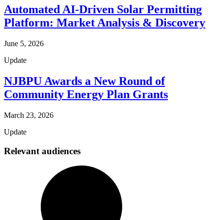
Automated AI-Driven Solar Permitting
Platform: Market Analysis & Discovery​​​​‌ ‍ ​‍​‍‌‍ ‌ ​‍‌‍‍‌‌‍‌ ‌‍‍‌‌‍ ‍​‍​‍​ ‍‍​‍​‍‌ ​ ‌‍​‌‌‍ ‍‌‍‍‌‌ ‌​‌ ‍‌​‍ ‍‌‍‍‌‌‍ ​‍​‍​‍ ​​‍​‍‌‍‍​‌ ​‍‌‍‌‌‌‍‌‍​‍​‍​ ‍‍​‍​‍‌‍‍​‌ ‌​‌ ‌​‌ ​​​ ‍‍​‍ ​‍ ‌‍ ​‌‍ ‌‍​ ‌‍​‌‌‍ ​‌‍‍​‌‍ ‌ ​ ‌ ‌​​ ‍‍​ ​ ​ ​ ​ ​ ​ ​ ​‍ ‌‍‍‌‌‍ ‍‌ ‌​‌‍‌‌‌‍ ‍‌ ‌​​‍ ‌‍‌‌‌‍‌​‌‍‍‌‌ ‌​​‍ ‌‍ ‌‌‍ ‌‍‌​‌‍‌‌​ ‌‌ ​​‌ ​‍‌‍‌‌‌ ​ ‌‍‌‌‌‍ ‍‌ ‌​‌‍​‌‌ ‌​‌‍‍‌‌‍ ‌‍ ‍​ ‍ ‌‍‍‌‌‍‌​​ ‌​ ​​​ ‍​‌‍‌​​ ‍‌​ ​​​ ‌‌​ ‍​‌‍​‌​‍ ‌‌‍​‌​ ​‌​ ​ ​ ​‌​‍ ‌​ ‌​​ ​‍​ ‌​‌‍‌‌​‍ ‌​ ‍​​ ​ ​ ​‌​ ​‍​‍ ‌​ ​​‌‍‌‍​ ​​​ ‌‌‌‍​ ​ ‍​​ ‍‌​ ‌​​ ‌ ‌‍‌‌​ ‌ ​ ​‌​ ‍ ‌ ‌​‌ ‍‌‌ ​​‌‍‌‌​ ‌‌‍​‌‌ ​‍‌ ‌​‌‍‍‌‌‍​ ‌‍ ​‌‍‌‌​ ‍ ‌ ​​‌‍​‌‌ ‌​‌‍‍​​ ‌‌ ‌​‌‍‍‌‌ ‌​‌‍ ​‌‍‌‌​ ‌‍​‍‌‍​‌‌ ​ ‌‍‌‌‌‌‌‌‌ ​‍‌‍ ​​ ‌‌‍‍​‌ ‌​‌ ‌​‌ ​​​‍‌‌​ ​ ‌​​‌​‍‌‌​ ​‍‌​‌‍​‍‌‌​ ​‍‌​‌‍‌‍ ​‌‍ ‌‍​ ‌‍​‌‌‍ ​‌‍‍​‌‍ ‌ ​ ‌ ‌​​‍‌‌​ ​ ‌​​‌​ ​ ​ ​ ​ ​ ​ ​ ​‍‌‍‌‍‍‌‌‍‌​​ ‌​ ​​​ ‍​‌‍‌​​ ‍‌​ ​​​ ‌‌​ ‍​‌‍​‌​‍ ‌‌‍​‌​ ​‌​ ​ ​ ​‌​‍ ‌​ ‌​​ ​‍​ ‌​‌‍‌‌​‍ ‌​ ‍​​ ​ ​ ​‌​ ​‍​‍ ‌​ ​​‌‍‌‍​ ​​​ ‌‌‌‍​ ​ ‍​​ ‍‌​ ‌​​ ‌ ‌‍‌‌​ ‌ ​ ​‌​‍‌‍‌ ‌​‌ ‍‌‌ ​​‌‍‌‌​ ‌‌‍​‌‌ ​‍‌ ‌​‌‍‍‌‌‍​ ‌‍ ​‌‍‌‌​‍‌‍‌ ​​‌‍​‌‌ ‌​‌‍‍​​ ‌‌ ‌​‌‍‍‌‌ ‌​‌‍ ​‌‍‌‌​‍‌‍‌ ​​‌‍‌‌‌ ​‍‌ ​ ‌ ​​‌‍‌‌‌‍​ ‌ ‌​‌‍‍‌‌ ‌‍‌‍‌‌​ ‌‌ ​​‌ ‌‌‌‍​‍‌‍ ​‌‍‍‌‌ ​ ‌‍‍​‌‍‌‌‌‍‌​​‍​‍‌ ‌
June 5, 2026
Update
NJBPU Awards a New Round of
Community Energy Plan Grants​​​​‌ ‍ ​‍​‍‌‍ ‌ ​‍‌‍‍‌‌‍‌ ‌‍‍‌‌‍ ‍​‍​‍​ ‍‍​‍​‍‌ ​ ‌‍​‌‌‍ ‍‌‍‍‌‌ ‌​‌ ‍‌​‍ ‍‌‍‍‌‌‍ ​‍​‍​‍ ​​‍​‍‌‍‍​‌ ​‍‌‍‌‌‌‍‌‍​‍​‍​ ‍‍​‍​‍‌‍‍​‌ ‌​‌ ‌​‌ ​​​ ‍‍​‍ ​‍ ‌‍ ​‌‍ ‌‍​ ‌‍​‌‌‍ ​‌‍‍​‌‍ ‌ ​ ‌ ‌​​ ‍‍​ ​ ​ ​ ​ ​ ​ ​ ​‍ ‌‍‍‌‌‍ ‍‌ ‌​‌‍‌‌‌‍ ‍‌ ‌​​‍ ‌‍‌‌‌‍‌​‌‍‍‌‌ ‌​​‍ ‌‍ ‌‌‍ ‌‍‌​‌‍‌‌​ ‌‌ ​​‌ ​‍‌‍‌‌‌ ​ ‌‍‌‌‌‍ ‍‌ ‌​‌‍​‌‌ ‌​‌‍‍‌‌‍ ‌‍ ‍​ ‍ ‌‍‍‌‌‍‌​​ ‌​ ​‍​ ‍​​ ​ ‌‍​ ​ ​ ​ ​​​ ‌‌‌‍​ ​‍ ‌​ ‌‌‌‍‌‌​ ​​‌‍‌‍​‍ ‌​ ‌​​ ​‍​ ‌ ‌‍‌‌​‍ ‌‌‍​‌‌‍​‌​ ​‌​ ​​​‍ ‌​ ‌​​ ​​​ ‌ ‌‍‌‌​ ‌ ​ ‍​​ ‌‌​ ‍‌‌‍​‌​ ‌ ​ ‌‍‌‍‌‌​ ‍ ‌ ‌​‌ ‍‌‌ ​​‌‍‌‌​ ‌‌‍​‌‌ ​‍‌ ‌​‌‍‍‌‌‍​ ‌‍ ​‌‍‌‌​ ‍ ‌ ​​‌‍​‌‌ ‌​‌‍‍​​ ‌‌ ‌​‌‍‍‌‌ ‌​‌‍ ​‌‍‌‌​ ‌‍​‍‌‍​‌‌ ​ ‌‍‌‌‌‌‌‌‌ ​‍‌‍ ​​ ‌‌‍‍​‌ ‌​‌ ‌​‌ ​​​‍‌‌​ ​ ‌​​‌​‍‌‌​ ​‍‌​‌‍​‍‌‌​ ​‍‌​‌‍‌‍ ​‌‍ ‌‍​ ‌‍​‌‌‍ ​‌‍‍​‌‍ ‌ ​ ‌ ‌​​‍‌‌​ ​ ‌​​‌​ ​ ​ ​ ​ ​ ​ ​ ​‍‌‍‌‍‍‌‌‍‌​​ ‌​ ​‍​ ‍​​ ​ ‌‍​ ​ ​ ​ ​​​ ‌‌‌‍​ ​‍ ‌​ ‌‌‌‍‌‌​ ​​‌‍‌‍​‍ ‌​ ‌​​ ​‍​ ‌ ‌‍‌‌​‍ ‌‌‍​‌‌‍​‌​ ​‌​ ​​​‍ ‌​ ‌​​ ​​​ ‌ ‌‍‌‌​ ‌ ​ ‍​​ ‌‌​ ‍‌‌‍​‌​ ‌ ​ ‌‍‌‍‌‌​‍‌‍‌ ‌​‌ ‍‌‌ ​​‌‍‌‌​ ‌‌‍​‌‌ ​‍‌ ‌​‌‍‍‌‌‍​ ‌‍ ​‌‍‌‌​‍‌‍‌ ​​‌‍​‌‌ ‌​‌‍‍​​ ‌‌ ‌​‌‍‍‌‌ ‌​‌‍ ​‌‍‌‌​‍‌‍‌ ​​‌‍‌‌‌ ​‍‌ ​ ‌ ​​‌‍‌‌‌‍​ ‌ ‌​‌‍‍‌‌ ‌‍‌‍‌‌​ ‌‌ ​​‌ ‌‌‌‍​‍‌‍ ​‌‍‍‌‌ ​ ‌‍‍​‌‍‌‌‌‍‌​​‍​‍‌ ‌
March 23, 2026
Update
Relevant audiences