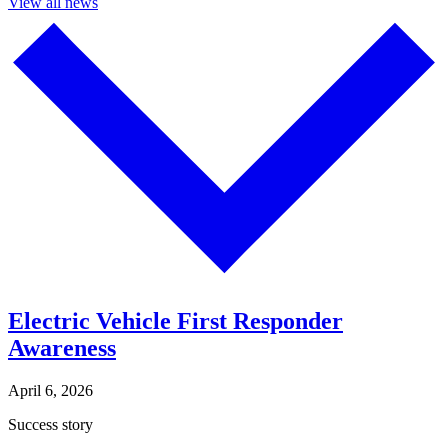
View all news
Electric Vehicle First Responder
Awareness​​​​‌ ‍ ​‍​‍‌‍ ‌ ​‍‌‍‍‌‌‍‌ ‌‍‍‌‌‍ ‍​‍​‍​ ‍‍​‍​‍‌ ​ ‌‍​‌‌‍ ‍‌‍‍‌‌ ‌​‌ ‍‌​‍ ‍‌‍‍‌‌‍ ​‍​‍​‍ ​​‍​‍‌‍‍​‌ ​‍‌‍‌‌‌‍‌‍​‍​‍​ ‍‍​‍​‍‌‍‍​‌ ‌​‌ ‌​‌ ​​​ ‍‍​‍ ​‍ ‌‍ ​‌‍ ‌‍​ ‌‍​‌‌‍ ​‌‍‍​‌‍ ‌ ​ ‌ ‌​​ ‍‍​ ​ ​ ​ ​ ​ ​ ​ ​‍ ‌‍‍‌‌‍ ‍‌ ‌​‌‍‌‌‌‍ ‍‌ ‌​​‍ ‌‍‌‌‌‍‌​‌‍‍‌‌ ‌​​‍ ‌‍ ‌‌‍ ‌‍‌​‌‍‌‌​ ‌‌ ​​‌ ​‍‌‍‌‌‌ ​ ‌‍‌‌‌‍ ‍‌ ‌​‌‍​‌‌ ‌​‌‍‍‌‌‍ ‌‍ ‍​ ‍ ‌‍‍‌‌‍‌​​ ‌​ ​​​ ‌​‌‍‌‍‌‍‌​​ ​ ​ ​‌‌‍​ ​ ‌‌​‍ ‌‌‍‌​​ ‍‌​ ‌ ​ ‍​​‍ ‌​ ‌​​ ‌‍​ ​ ​ ‌‍​‍ ‌​ ‍‌​ ​‍​ ‌​​ ​ ​‍ ‌​ ​‌​ ‍​‌‍​‍​ ​‌​ ‌‌​ ‌ ‌‍​ ​ ‌‍‌‍‌‍​ ​​​ ‌‍‌‍​‌​ ‍ ‌ ‌​‌ ‍‌‌ ​​‌‍‌‌​ ‌‌‍​‌‌ ​‍‌ ‌​‌‍‍‌‌‍​ ‌‍ ​‌‍‌‌​ ‍ ‌ ​​‌‍​‌‌ ‌​‌‍‍​​ ‌‌ ‌​‌‍‍‌‌ ‌​‌‍ ​‌‍‌‌​ ‌‍​‍‌‍​‌‌ ​ ‌‍‌‌‌‌‌‌‌ ​‍‌‍ ​​ ‌‌‍‍​‌ ‌​‌ ‌​‌ ​​​‍‌‌​ ​ ‌​​‌​‍‌‌​ ​‍‌​‌‍​‍‌‌​ ​‍‌​‌‍‌‍ ​‌‍ ‌‍​ ‌‍​‌‌‍ ​‌‍‍​‌‍ ‌ ​ ‌ ‌​​‍‌‌​ ​ ‌​​‌​ ​ ​ ​ ​ ​ ​ ​ ​‍‌‍‌‍‍‌‌‍‌​​ ‌​ ​​​ ‌​‌‍‌‍‌‍‌​​ ​ ​ ​‌‌‍​ ​ ‌‌​‍ ‌‌‍‌​​ ‍‌​ ‌ ​ ‍​​‍ ‌​ ‌​​ ‌‍​ ​ ​ ‌‍​‍ ‌​ ‍‌​ ​‍​ ‌​​ ​ ​‍ ‌​ ​‌​ ‍​‌‍​‍​ ​‌​ ‌‌​ ‌ ‌‍​ ​ ‌‍‌‍‌‍​ ​​​ ‌‍‌‍​‌​‍‌‍‌ ‌​‌ ‍‌‌ ​​‌‍‌‌​ ‌‌‍​‌‌ ​‍‌ ‌​‌‍‍‌‌‍​ ‌‍ ​‌‍‌‌​‍‌‍‌ ​​‌‍​‌‌ ‌​‌‍‍​​ ‌‌ ‌​‌‍‍‌‌ ‌​‌‍ ​‌‍‌‌​‍‌‍‌ ​​‌‍‌‌‌ ​‍‌ ​ ‌ ​​‌‍‌‌‌‍​ ‌ ‌​‌‍‍‌‌ ‌‍‌‍‌‌​ ‌‌ ​​‌ ‌‌‌‍​‍‌‍ ​‌‍‍‌‌ ​ ‌‍‍​‌‍‌‌‌‍‌​​‍​‍‌ ‌
April 6, 2026
Success story