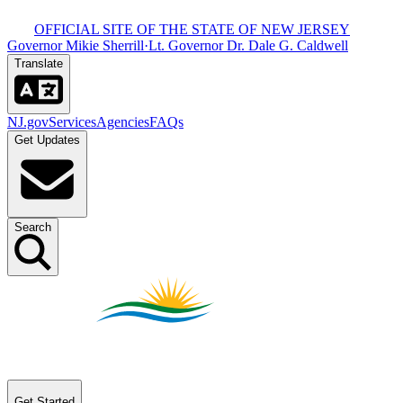
OFFICIAL SITE OF THE STATE OF NEW JERSEY​​​​‌ ‍ ​‍​‍‌‍ ‌ ​‍‌‍‍‌‌‍‌ ‌‍‍‌‌‍ ‍​‍​‍​ ‍‍​‍​‍‌ ​ ‌‍​‌‌‍ ‍‌‍‍‌‌ ‌​‌ ‍‌​‍ ‍‌‍‍‌‌‍ ​‍​‍​‍ ​​‍​‍‌‍‍​‌ ​‍‌‍‌‌‌‍‌‍​‍​‍​ ‍‍​‍​‍‌‍‍​‌ ‌​‌ ‌​‌ ​​​ ‍‍​‍ ​‍ ‌‍ ​‌‍ ‌‍​ ‌‍​‌‌‍ ​‌‍‍​‌‍ ‌ ​ ‌ ‌​​ ‍‍​ ​ ​ ​ ​ ​ ​ ​ ​‍ ‌‍‍‌‌‍ ‍‌ ‌​‌‍‌‌‌‍ ‍‌ ‌​​‍ ‌‍‌‌‌‍‌​‌‍‍‌‌ ‌​​‍ ‌‍ ‌‌‍ ‌‍‌​‌‍‌‌​ ‌‌ ​​‌ ​‍‌‍‌‌‌ ​ ‌‍‌‌‌‍ ‍‌ ‌​‌‍​‌‌ ‌​‌‍‍‌‌‍ ‌‍ ‍​ ‍ ‌‍‍‌‌‍‌​​ ‌‌‍ ‍‌‍‍‍‌​‌ ‌‍ ‌ ‌‍‌​ ​‌‍​‌‌ ‍‌‌‍ ‌ ‌‌‌ ‌​​ ‍ ‌ ‌​‌ ‍‌‌ ​​‌‍‌‌​ ‌‌‍ ‍‌‍‍‍‌‍ ​‌‍​‌‌ ‍‌‌‍ ‌ ‌‌‌ ‌​​ ‍ ‌ ​​‌‍​‌‌ ‌​‌‍‍​​ ‌‌‍‍​‌‍‌‌‌‍​‌‌‍‌​‌‍‌‌‌ ​‍​‍ ‍‌ ​ ‌‍‌‌‌‍​‌‌‍ ​​‍ ‍‌ ‌​‌‍‌‌‌ ‍​‌ ‌​​ ‌‍​‍‌‍​‌‌ ​ ‌‍‌‌‌‌‌‌‌ ​‍‌‍ ​​ ‌‌‍‍​‌ ‌​‌ ‌​‌ ​​​‍‌‌​ ​ ‌​​‌​‍‌‌​ ​‍‌​‌‍​‍‌‌​ ​‍‌​‌‍‌‍ ​‌‍ ‌‍​ ‌‍​‌‌‍ ​‌‍‍​‌‍ ‌ ​ ‌ ‌​​‍‌‌​ ​ ‌​​‌​ ​ ​ ​ ​ ​ ​ ​ ​‍‌‍‌‍‍‌‌‍‌​​ ‌‌‍ ‍‌‍‍‍‌​‌ ‌‍ ‌ ‌‍‌​ ​‌‍​‌‌ ‍‌‌‍ ‌ ‌‌‌ ‌​​‍‌‍‌ ‌​‌ ‍‌‌ ​​‌‍‌‌​ ‌‌‍ ‍‌‍‍‍‌‍ ​‌‍​‌‌ ‍‌‌‍ ‌ ‌‌‌ ‌​​‍‌‍‌ ​​‌‍​‌‌ ‌​‌‍‍​​ ‌‌‍‍​‌‍‌‌‌‍​‌‌‍‌​‌‍‌‌‌ ​‍​‍ ‍‌ ​ ‌‍‌‌‌‍​‌‌‍ ​​‍ ‍‌ ‌​‌‍‌‌‌ ‍​‌ ‌​​‍‌‍‌ ​​‌‍‌‌‌ ​‍‌ ​ ‌ ​​‌‍‌‌‌‍​ ‌ ‌​‌‍‍‌‌ ‌‍‌‍‌‌​ ‌‌ ​​‌ ‌‌‌‍​‍‌‍ ​‌‍‍‌‌ ​ ‌‍‍​‌‍‌‌‌‍‌​​‍​‍‌ ‌
Governor Mikie Sherrill​​​​‌ ‍ ​‍​‍‌‍ ‌ ​‍‌‍‍‌‌‍‌ ‌‍‍‌‌‍ ‍​‍​‍​ ‍‍​‍​‍‌ ​ ‌‍​‌‌‍ ‍‌‍‍‌‌ ‌​‌ ‍‌​‍ ‍‌‍‍‌‌‍ ​‍​‍​‍ ​​‍​‍‌‍‍​‌ ​‍‌‍‌‌‌‍‌‍​‍​‍​ ‍‍​‍​‍‌‍‍​‌ ‌​‌ ‌​‌ ​​​ ‍‍​‍ ​‍ ‌‍ ​‌‍ ‌‍​ ‌‍​‌‌‍ ​‌‍‍​‌‍ ‌ ​ ‌ ‌​​ ‍‍​ ​ ​ ​ ​ ​ ​ ​ ​‍ ‌‍‍‌‌‍ ‍‌ ‌​‌‍‌‌‌‍ ‍‌ ‌​​‍ ‌‍‌‌‌‍‌​‌‍‍‌‌ ‌​​‍ ‌‍ ‌‌‍ ‌‍‌​‌‍‌‌​ ‌‌ ​​‌ ​‍‌‍‌‌‌ ​ ‌‍‌‌‌‍ ‍‌ ‌​‌‍​‌‌ ‌​‌‍‍‌‌‍ ‌‍ ‍​ ‍ ‌‍‍‌‌‍‌​​ ‌‌‍ ‍‌‍‍‍‌​‌ ‌‍ ‌ ‌‍‌​ ​‌‍​‌‌ ‍‌‌‍ ‌ ‌‌‌ ‌​​ ‍ ‌ ‌​‌ ‍‌‌ ​​‌‍‌‌​ ‌‌‍ ‍‌‍‍‍‌‍ ​‌‍​‌‌ ‍‌‌‍ ‌ ‌‌‌ ‌​​ ‍ ‌ ​​‌‍​‌‌ ‌​‌‍‍​​ ‌‌‍‍​‌‍‌‌‌‍​‌‌‍‌​‌‍‌‌‌ ​‍​‍ ‍‌‍ ​‌‍‌‌‌‍​‌‌‍‌​‌‍‌‌‌ ​‍‌ ​ ​‍ ‍‌‍‌ ‌‍ ‌ ‌‍‌‍‌‌‌ ​‍‌‍ ‍‌‍ ‌ ​‍​ ‌‍​‍‌‍​‌‌ ​ ‌‍‌‌‌‌‌‌‌ ​‍‌‍ ​​ ‌‌‍‍​‌ ‌​‌ ‌​‌ ​​​‍‌‌​ ​ ‌​​‌​‍‌‌​ ​‍‌​‌‍​‍‌‌​ ​‍‌​‌‍‌‍ ​‌‍ ‌‍​ ‌‍​‌‌‍ ​‌‍‍​‌‍ ‌ ​ ‌ ‌​​‍‌‌​ ​ ‌​​‌​ ​ ​ ​ ​ ​ ​ ​ ​‍‌‍‌‍‍‌‌‍‌​​ ‌‌‍ ‍‌‍‍‍‌​‌ ‌‍ ‌ ‌‍‌​ ​‌‍​‌‌ ‍‌‌‍ ‌ ‌‌‌ ‌​​‍‌‍‌ ‌​‌ ‍‌‌ ​​‌‍‌‌​ ‌‌‍ ‍‌‍‍‍‌‍ ​‌‍​‌‌ ‍‌‌‍ ‌ ‌‌‌ ‌​​‍‌‍‌ ​​‌‍​‌‌ ‌​‌‍‍​​ ‌‌‍‍​‌‍‌‌‌‍​‌‌‍‌​‌‍‌‌‌ ​‍​‍ ‍‌‍ ​‌‍‌‌‌‍​‌‌‍‌​‌‍‌‌‌ ​‍‌ ​ ​‍ ‍‌‍‌ ‌‍ ‌ ‌‍‌‍‌‌‌ ​‍‌‍ ‍‌‍ ‌ ​‍​‍‌‍‌ ​​‌‍‌‌‌ ​‍‌ ​ ‌ ​​‌‍‌‌‌‍​ ‌ ‌​‌‍‍‌‌ ‌‍‌‍‌‌​ ‌‌ ​​‌ ‌‌‌‍​‍‌‍ ​‌‍‍‌‌ ​ ‌‍‍​‌‍‌‌‌‍‌​​‍​‍‌ ‌
·
Lt. Governor Dr. Dale G. Caldwell​​​​‌ ‍ ​‍​‍‌‍ ‌ ​‍‌‍‍‌‌‍‌ ‌‍‍‌‌‍ ‍​‍​‍​ ‍‍​‍​‍‌ ​ ‌‍​‌‌‍ ‍‌‍‍‌‌ ‌​‌ ‍‌​‍ ‍‌‍‍‌‌‍ ​‍​‍​‍ ​​‍​‍‌‍‍​‌ ​‍‌‍‌‌‌‍‌‍​‍​‍​ ‍‍​‍​‍‌‍‍​‌ ‌​‌ ‌​‌ ​​​ ‍‍​‍ ​‍ ‌‍ ​‌‍ ‌‍​ ‌‍​‌‌‍ ​‌‍‍​‌‍ ‌ ​ ‌ ‌​​ ‍‍​ ​ ​ ​ ​ ​ ​ ​ ​‍ ‌‍‍‌‌‍ ‍‌ ‌​‌‍‌‌‌‍ ‍‌ ‌​​‍ ‌‍‌‌‌‍‌​‌‍‍‌‌ ‌​​‍ ‌‍ ‌‌‍ ‌‍‌​‌‍‌‌​ ‌‌ ​​‌ ​‍‌‍‌‌‌ ​ ‌‍‌‌‌‍ ‍‌ ‌​‌‍​‌‌ ‌​‌‍‍‌‌‍ ‌‍ ‍​ ‍ ‌‍‍‌‌‍‌​​ ‌‌‍ ‍‌‍‍‍‌​‌ ‌‍ ‌ ‌‍‌​ ​‌‍​‌‌ ‍‌‌‍ ‌ ‌‌‌ ‌​​ ‍ ‌ ‌​‌ ‍‌‌ ​​‌‍‌‌​ ‌‌‍ ‍‌‍‍‍‌‍ ​‌‍​‌‌ ‍‌‌‍ ‌ ‌‌‌ ‌​​ ‍ ‌ ​​‌‍​‌‌ ‌​‌‍‍​​ ‌‌‍‍​‌‍‌‌‌‍​‌‌‍‌​‌‍‌‌‌ ​‍​‍ ‍‌‍ ​‌‍‌‌‌‍​‌‌‍‌​‌‍‌‌‌ ​‍‌ ​ ​‍ ‍‌‍ ​‌ ‌​‌​‌ ‌‍ ‌ ‌‍‌‍‌‌‌ ​‍‌‍ ‍‌‍ ‌ ​‍​ ‌‍​‍‌‍​‌‌ ​ ‌‍‌‌‌‌‌‌‌ ​‍‌‍ ​​ ‌‌‍‍​‌ ‌​‌ ‌​‌ ​​​‍‌‌​ ​ ‌​​‌​‍‌‌​ ​‍‌​‌‍​‍‌‌​ ​‍‌​‌‍‌‍ ​‌‍ ‌‍​ ‌‍​‌‌‍ ​‌‍‍​‌‍ ‌ ​ ‌ ‌​​‍‌‌​ ​ ‌​​‌​ ​ ​ ​ ​ ​ ​ ​ ​‍‌‍‌‍‍‌‌‍‌​​ ‌‌‍ ‍‌‍‍‍‌​‌ ‌‍ ‌ ‌‍‌​ ​‌‍​‌‌ ‍‌‌‍ ‌ ‌‌‌ ‌​​‍‌‍‌ ‌​‌ ‍‌‌ ​​‌‍‌‌​ ‌‌‍ ‍‌‍‍‍‌‍ ​‌‍​‌‌ ‍‌‌‍ ‌ ‌‌‌ ‌​​‍‌‍‌ ​​‌‍​‌‌ ‌​‌‍‍​​ ‌‌‍‍​‌‍‌‌‌‍​‌‌‍‌​‌‍‌‌‌ ​‍​‍ ‍‌‍ ​‌‍‌‌‌‍​‌‌‍‌​‌‍‌‌‌ ​‍‌ ​ ​‍ ‍‌‍ ​‌ ‌​‌​‌ ‌‍ ‌ ‌‍‌‍‌‌‌ ​‍‌‍ ‍‌‍ ‌ ​‍​‍‌‍‌ ​​‌‍‌‌‌ ​‍‌ ​ ‌ ​​‌‍‌‌‌‍​ ‌ ‌​‌‍‍‌‌ ‌‍‌‍‌‌​ ‌‌ ​​‌ ‌‌‌‍​‍‌‍ ​‌‍‍‌‌ ​ ‌‍‍​‌‍‌‌‌‍‌​​‍​‍‌ ‌
Translate​​​​‌ ‍ ​‍​‍‌‍ ‌ ​‍‌‍‍‌‌‍‌ ‌‍‍‌‌‍ ‍​‍​‍​ ‍‍​‍​‍‌ ​ ‌‍​‌‌‍ ‍‌‍‍‌‌ ‌​‌ ‍‌​‍ ‍‌‍‍‌‌‍ ​‍​‍​‍ ​​‍​‍‌‍‍​‌ ​‍‌‍‌‌‌‍‌‍​‍​‍​ ‍‍​‍​‍‌‍‍​‌ ‌​‌ ‌​‌ ​​​ ‍‍​‍ ​‍ ‌‍ ​‌‍ ‌‍​ ‌‍​‌‌‍ ​‌‍‍​‌‍ ‌ ​ ‌ ‌​​ ‍‍​ ​ ​ ​ ​ ​ ​ ​ ​‍ ‌‍‍‌‌‍ ‍‌ ‌​‌‍‌‌‌‍ ‍‌ ‌​​‍ ‌‍‌‌‌‍‌​‌‍‍‌‌ ‌​​‍ ‌‍ ‌‌‍ ‌‍‌​‌‍‌‌​ ‌‌ ​​‌ ​‍‌‍‌‌‌ ​ ‌‍‌‌‌‍ ‍‌ ‌​‌‍​‌‌ ‌​‌‍‍‌‌‍ ‌‍ ‍​ ‍ ‌‍‍‌‌‍‌​​ ‌‌‍ ‍‌‍‍‍‌​‌ ‌‍ ‌ ‌‍‌​ ​‌‍​‌‌ ‍‌‌‍ ‌ ‌‌‌ ‌​​ ‍ ‌ ‌​‌ ‍‌‌ ​​‌‍‌‌​ ‌‌‍ ‍‌‍‍‍‌‍ ​‌‍​‌‌ ‍‌‌‍ ‌ ‌‌‌ ‌​​ ‍ ‌ ​​‌‍​‌‌ ‌​‌‍‍​​ ‌‌‍‍​‌‍‌‌‌‍​‌‌‍‌​‌‍‌‌‌ ​‍​‍ ‍‌ ‌​‌ ​‍‌‍​‌‌‍ ‍‌ ​ ‌‍ ​‌‍​‌‌ ‌​‌‍‍‌‌‍ ‌‍ ‍‌ ​ ​‍ ‍‌‍​‍‌ ‌​‌‍ ‍​ ‌‍​‍‌‍​‌‌ ​ ‌‍‌‌‌‌‌‌‌ ​‍‌‍ ​​ ‌‌‍‍​‌ ‌​‌ ‌​‌ ​​​‍‌‌​ ​ ‌​​‌​‍‌‌​ ​‍‌​‌‍​‍‌‌​ ​‍‌​‌‍‌‍ ​‌‍ ‌‍​ ‌‍​‌‌‍ ​‌‍‍​‌‍ ‌ ​ ‌ ‌​​‍‌‌​ ​ ‌​​‌​ ​ ​ ​ ​ ​ ​ ​ ​‍‌‍‌‍‍‌‌‍‌​​ ‌‌‍ ‍‌‍‍‍‌​‌ ‌‍ ‌ ‌‍‌​ ​‌‍​‌‌ ‍‌‌‍ ‌ ‌‌‌ ‌​​‍‌‍‌ ‌​‌ ‍‌‌ ​​‌‍‌‌​ ‌‌‍ ‍‌‍‍‍‌‍ ​‌‍​‌‌ ‍‌‌‍ ‌ ‌‌‌ ‌​​‍‌‍‌ ​​‌‍​‌‌ ‌​‌‍‍​​ ‌‌‍‍​‌‍‌‌‌‍​‌‌‍‌​‌‍‌‌‌ ​‍​‍ ‍‌ ‌​‌ ​‍‌‍​‌‌‍ ‍‌ ​ ‌‍ ​‌‍​‌‌ ‌​‌‍‍‌‌‍ ‌‍ ‍‌ ​ ​‍ ‍‌‍​‍‌ ‌​‌‍ ‍​‍‌‍‌ ​​‌‍‌‌‌ ​‍‌ ​ ‌ ​​‌‍‌‌‌‍​ ‌ ‌​‌‍‍‌‌ ‌‍‌‍‌‌​ ‌‌ ​​‌ ‌‌‌‍​‍‌‍ ​‌‍‍‌‌ ​ ‌‍‍​‌‍‌‌‌‍‌​​‍​‍‌ ‌
NJ.gov​​​​‌ ‍ ​‍​‍‌‍ ‌ ​‍‌‍‍‌‌‍‌ ‌‍‍‌‌‍ ‍​‍​‍​ ‍‍​‍​‍‌ ​ ‌‍​‌‌‍ ‍‌‍‍‌‌ ‌​‌ ‍‌​‍ ‍‌‍‍‌‌‍ ​‍​‍​‍ ​​‍​‍‌‍‍​‌ ​‍‌‍‌‌‌‍‌‍​‍​‍​ ‍‍​‍​‍‌‍‍​‌ ‌​‌ ‌​‌ ​​​ ‍‍​‍ ​‍ ‌‍ ​‌‍ ‌‍​ ‌‍​‌‌‍ ​‌‍‍​‌‍ ‌ ​ ‌ ‌​​ ‍‍​ ​ ​ ​ ​ ​ ​ ​ ​‍ ‌‍‍‌‌‍ ‍‌ ‌​‌‍‌‌‌‍ ‍‌ ‌​​‍ ‌‍‌‌‌‍‌​‌‍‍‌‌ ‌​​‍ ‌‍ ‌‌‍ ‌‍‌​‌‍‌‌​ ‌‌ ​​‌ ​‍‌‍‌‌‌ ​ ‌‍‌‌‌‍ ‍‌ ‌​‌‍​‌‌ ‌​‌‍‍‌‌‍ ‌‍ ‍​ ‍ ‌‍‍‌‌‍‌​​ ‌‌‍ ‍‌‍‍‍‌​‌ ‌‍ ‌ ‌‍‌​ ​‌‍​‌‌ ‍‌‌‍ ‌ ‌‌‌ ‌​​ ‍ ‌ ‌​‌ ‍‌‌ ​​‌‍‌‌​ ‌‌‍ ‍‌‍‍‍‌‍ ​‌‍​‌‌ ‍‌‌‍ ‌ ‌‌‌ ‌​​ ‍ ‌ ​​‌‍​‌‌ ‌​‌‍‍​​ ‌‌‍‍​‌‍‌‌‌‍​‌‌‍‌​‌‍‌‌‌ ​‍​‍ ‍‌‍ ​‌‍‍‌‌‍ ‍‌‍‍ ‌ ​ ​‍‌‌​ ‌‌‌​​‍‌‌ ‌‍‍ ‌‍‌‌‌ ‍‌​‍‌‌​ ​ ‌​‌​​‍‌‌​ ​ ‌​‌​​‍‌‌​ ​‍​ ​‍​ ​‍‌‍‌‍‌‍​ ‌‍​ ​ ​ ‌‍​‍​ ‍​‌‍‌‌​ ​​​ ​ ‌‍​‍​ ​​​‍‌‌​ ​‍​ ​‍​‍‌‌​ ‌‌‌​‌​​‍ ‍‌ ‌​‌‍‌‌‌ ‍​‌ ‌​​ ‌‍​‍‌‍​‌‌ ​ ‌‍‌‌‌‌‌‌‌ ​‍‌‍ ​​ ‌‌‍‍​‌ ‌​‌ ‌​‌ ​​​‍‌‌​ ​ ‌​​‌​‍‌‌​ ​‍‌​‌‍​‍‌‌​ ​‍‌​‌‍‌‍ ​‌‍ ‌‍​ ‌‍​‌‌‍ ​‌‍‍​‌‍ ‌ ​ ‌ ‌​​‍‌‌​ ​ ‌​​‌​ ​ ​ ​ ​ ​ ​ ​ ​‍‌‍‌‍‍‌‌‍‌​​ ‌‌‍ ‍‌‍‍‍‌​‌ ‌‍ ‌ ‌‍‌​ ​‌‍​‌‌ ‍‌‌‍ ‌ ‌‌‌ ‌​​‍‌‍‌ ‌​‌ ‍‌‌ ​​‌‍‌‌​ ‌‌‍ ‍‌‍‍‍‌‍ ​‌‍​‌‌ ‍‌‌‍ ‌ ‌‌‌ ‌​​‍‌‍‌ ​​‌‍​‌‌ ‌​‌‍‍​​ ‌‌‍‍​‌‍‌‌‌‍​‌‌‍‌​‌‍‌‌‌ ​‍​‍ ‍‌‍ ​‌‍‍‌‌‍ ‍‌‍‍ ‌ ​ ​‍‌‌​ ‌‌‌​​‍‌‌ ‌‍‍ ‌‍‌‌‌ ‍‌​‍‌‌​ ​ ‌​‌​​‍‌‌​ ​ ‌​‌​​‍‌‌​ ​‍​ ​‍​ ​‍‌‍‌‍‌‍​ ‌‍​ ​ ​ ‌‍​‍​ ‍​‌‍‌‌​ ​​​ ​ ‌‍​‍​ ​​​‍‌‌​ ​‍​ ​‍​‍‌‌​ ‌‌‌​‌​​‍ ‍‌ ‌​‌‍‌‌‌ ‍​‌ ‌​​‍‌‍‌ ​​‌‍‌‌‌ ​‍‌ ​ ‌ ​​‌‍‌‌‌‍​ ‌ ‌​‌‍‍‌‌ ‌‍‌‍‌‌​ ‌‌ ​​‌ ‌‌‌‍​‍‌‍ ​‌‍‍‌‌ ​ ‌‍‍​‌‍‌‌‌‍‌​​‍​‍‌ ‌
Services​​​​‌ ‍ ​‍​‍‌‍ ‌ ​‍‌‍‍‌‌‍‌ ‌‍‍‌‌‍ ‍​‍​‍​ ‍‍​‍​‍‌ ​ ‌‍​‌‌‍ ‍‌‍‍‌‌ ‌​‌ ‍‌​‍ ‍‌‍‍‌‌‍ ​‍​‍​‍ ​​‍​‍‌‍‍​‌ ​‍‌‍‌‌‌‍‌‍​‍​‍​ ‍‍​‍​‍‌‍‍​‌ ‌​‌ ‌​‌ ​​​ ‍‍​‍ ​‍ ‌‍ ​‌‍ ‌‍​ ‌‍​‌‌‍ ​‌‍‍​‌‍ ‌ ​ ‌ ‌​​ ‍‍​ ​ ​ ​ ​ ​ ​ ​ ​‍ ‌‍‍‌‌‍ ‍‌ ‌​‌‍‌‌‌‍ ‍‌ ‌​​‍ ‌‍‌‌‌‍‌​‌‍‍‌‌ ‌​​‍ ‌‍ ‌‌‍ ‌‍‌​‌‍‌‌​ ‌‌ ​​‌ ​‍‌‍‌‌‌ ​ ‌‍‌‌‌‍ ‍‌ ‌​‌‍​‌‌ ‌​‌‍‍‌‌‍ ‌‍ ‍​ ‍ ‌‍‍‌‌‍‌​​ ‌‌‍ ‍‌‍‍‍‌​‌ ‌‍ ‌ ‌‍‌​ ​‌‍​‌‌ ‍‌‌‍ ‌ ‌‌‌ ‌​​ ‍ ‌ ‌​‌ ‍‌‌ ​​‌‍‌‌​ ‌‌‍ ‍‌‍‍‍‌‍ ​‌‍​‌‌ ‍‌‌‍ ‌ ‌‌‌ ‌​​ ‍ ‌ ​​‌‍​‌‌ ‌​‌‍‍​​ ‌‌‍‍​‌‍‌‌‌‍​‌‌‍‌​‌‍‌‌‌ ​‍​‍ ‍‌‍ ​‌‍‍‌‌‍ ‍‌‍‍ ‌ ​ ​‍‌‌​ ‌‌‌​​‍‌‌ ‌‍‍ ‌‍‌‌‌ ‍‌​‍‌‌​ ​ ‌​‌​​‍‌‌​ ​ ‌​‌​​‍‌‌​ ​‍​ ​‍​ ​‍​ ‍​​ ‌ ​ ‍‌​ ​‍‌‍​ ‌‍​ ‌‍‌‍​ ​ ​ ‌ ​ ‌​​ ‌​​‍‌‌​ ​‍​ ​‍​‍‌‌​ ‌‌‌​‌​​‍ ‍‌ ‌​‌‍‌‌‌ ‍​‌ ‌​​ ‌‍​‍‌‍​‌‌ ​ ‌‍‌‌‌‌‌‌‌ ​‍‌‍ ​​ ‌‌‍‍​‌ ‌​‌ ‌​‌ ​​​‍‌‌​ ​ ‌​​‌​‍‌‌​ ​‍‌​‌‍​‍‌‌​ ​‍‌​‌‍‌‍ ​‌‍ ‌‍​ ‌‍​‌‌‍ ​‌‍‍​‌‍ ‌ ​ ‌ ‌​​‍‌‌​ ​ ‌​​‌​ ​ ​ ​ ​ ​ ​ ​ ​‍‌‍‌‍‍‌‌‍‌​​ ‌‌‍ ‍‌‍‍‍‌​‌ ‌‍ ‌ ‌‍‌​ ​‌‍​‌‌ ‍‌‌‍ ‌ ‌‌‌ ‌​​‍‌‍‌ ‌​‌ ‍‌‌ ​​‌‍‌‌​ ‌‌‍ ‍‌‍‍‍‌‍ ​‌‍​‌‌ ‍‌‌‍ ‌ ‌‌‌ ‌​​‍‌‍‌ ​​‌‍​‌‌ ‌​‌‍‍​​ ‌‌‍‍​‌‍‌‌‌‍​‌‌‍‌​‌‍‌‌‌ ​‍​‍ ‍‌‍ ​‌‍‍‌‌‍ ‍‌‍‍ ‌ ​ ​‍‌‌​ ‌‌‌​​‍‌‌ ‌‍‍ ‌‍‌‌‌ ‍‌​‍‌‌​ ​ ‌​‌​​‍‌‌​ ​ ‌​‌​​‍‌‌​ ​‍​ ​‍​ ​‍​ ‍​​ ‌ ​ ‍‌​ ​‍‌‍​ ‌‍​ ‌‍‌‍​ ​ ​ ‌ ​ ‌​​ ‌​​‍‌‌​ ​‍​ ​‍​‍‌‌​ ‌‌‌​‌​​‍ ‍‌ ‌​‌‍‌‌‌ ‍​‌ ‌​​‍‌‍‌ ​​‌‍‌‌‌ ​‍‌ ​ ‌ ​​‌‍‌‌‌‍​ ‌ ‌​‌‍‍‌‌ ‌‍‌‍‌‌​ ‌‌ ​​‌ ‌‌‌‍​‍‌‍ ​‌‍‍‌‌ ​ ‌‍‍​‌‍‌‌‌‍‌​​‍​‍‌ ‌
Agencies​​​​‌ ‍ ​‍​‍‌‍ ‌ ​‍‌‍‍‌‌‍‌ ‌‍‍‌‌‍ ‍​‍​‍​ ‍‍​‍​‍‌ ​ ‌‍​‌‌‍ ‍‌‍‍‌‌ ‌​‌ ‍‌​‍ ‍‌‍‍‌‌‍ ​‍​‍​‍ ​​‍​‍‌‍‍​‌ ​‍‌‍‌‌‌‍‌‍​‍​‍​ ‍‍​‍​‍‌‍‍​‌ ‌​‌ ‌​‌ ​​​ ‍‍​‍ ​‍ ‌‍ ​‌‍ ‌‍​ ‌‍​‌‌‍ ​‌‍‍​‌‍ ‌ ​ ‌ ‌​​ ‍‍​ ​ ​ ​ ​ ​ ​ ​ ​‍ ‌‍‍‌‌‍ ‍‌ ‌​‌‍‌‌‌‍ ‍‌ ‌​​‍ ‌‍‌‌‌‍‌​‌‍‍‌‌ ‌​​‍ ‌‍ ‌‌‍ ‌‍‌​‌‍‌‌​ ‌‌ ​​‌ ​‍‌‍‌‌‌ ​ ‌‍‌‌‌‍ ‍‌ ‌​‌‍​‌‌ ‌​‌‍‍‌‌‍ ‌‍ ‍​ ‍ ‌‍‍‌‌‍‌​​ ‌‌‍ ‍‌‍‍‍‌​‌ ‌‍ ‌ ‌‍‌​ ​‌‍​‌‌ ‍‌‌‍ ‌ ‌‌‌ ‌​​ ‍ ‌ ‌​‌ ‍‌‌ ​​‌‍‌‌​ ‌‌‍ ‍‌‍‍‍‌‍ ​‌‍​‌‌ ‍‌‌‍ ‌ ‌‌‌ ‌​​ ‍ ‌ ​​‌‍​‌‌ ‌​‌‍‍​​ ‌‌‍‍​‌‍‌‌‌‍​‌‌‍‌​‌‍‌‌‌ ​‍​‍ ‍‌‍ ​‌‍‍‌‌‍ ‍‌‍‍ ‌ ​ ​‍‌‌​ ‌‌‌​​‍‌‌ ‌‍‍ ‌‍‌‌‌ ‍‌​‍‌‌​ ​ ‌​‌​​‍‌‌​ ​ ‌​‌​​‍‌‌​ ​‍​ ​‍​ ‌ ‌‍‌​​ ​‌‌‍‌‍​ ​ ​ ​​‌‍​ ‌‍​‍​ ‌ ‌‍‌​​ ‍​​ ​ ​‍‌‌​ ​‍​ ​‍​‍‌‌​ ‌‌‌​‌​​‍ ‍‌ ‌​‌‍‌‌‌ ‍​‌ ‌​​ ‌‍​‍‌‍​‌‌ ​ ‌‍‌‌‌‌‌‌‌ ​‍‌‍ ​​ ‌‌‍‍​‌ ‌​‌ ‌​‌ ​​​‍‌‌​ ​ ‌​​‌​‍‌‌​ ​‍‌​‌‍​‍‌‌​ ​‍‌​‌‍‌‍ ​‌‍ ‌‍​ ‌‍​‌‌‍ ​‌‍‍​‌‍ ‌ ​ ‌ ‌​​‍‌‌​ ​ ‌​​‌​ ​ ​ ​ ​ ​ ​ ​ ​‍‌‍‌‍‍‌‌‍‌​​ ‌‌‍ ‍‌‍‍‍‌​‌ ‌‍ ‌ ‌‍‌​ ​‌‍​‌‌ ‍‌‌‍ ‌ ‌‌‌ ‌​​‍‌‍‌ ‌​‌ ‍‌‌ ​​‌‍‌‌​ ‌‌‍ ‍‌‍‍‍‌‍ ​‌‍​‌‌ ‍‌‌‍ ‌ ‌‌‌ ‌​​‍‌‍‌ ​​‌‍​‌‌ ‌​‌‍‍​​ ‌‌‍‍​‌‍‌‌‌‍​‌‌‍‌​‌‍‌‌‌ ​‍​‍ ‍‌‍ ​‌‍‍‌‌‍ ‍‌‍‍ ‌ ​ ​‍‌‌​ ‌‌‌​​‍‌‌ ‌‍‍ ‌‍‌‌‌ ‍‌​‍‌‌​ ​ ‌​‌​​‍‌‌​ ​ ‌​‌​​‍‌‌​ ​‍​ ​‍​ ‌ ‌‍‌​​ ​‌‌‍‌‍​ ​ ​ ​​‌‍​ ‌‍​‍​ ‌ ‌‍‌​​ ‍​​ ​ ​‍‌‌​ ​‍​ ​‍​‍‌‌​ ‌‌‌​‌​​‍ ‍‌ ‌​‌‍‌‌‌ ‍​‌ ‌​​‍‌‍‌ ​​‌‍‌‌‌ ​‍‌ ​ ‌ ​​‌‍‌‌‌‍​ ‌ ‌​‌‍‍‌‌ ‌‍‌‍‌‌​ ‌‌ ​​‌ ‌‌‌‍​‍‌‍ ​‌‍‍‌‌ ​ ‌‍‍​‌‍‌‌‌‍‌​​‍​‍‌ ‌
FAQs​​​​‌ ‍ ​‍​‍‌‍ ‌ ​‍‌‍‍‌‌‍‌ ‌‍‍‌‌‍ ‍​‍​‍​ ‍‍​‍​‍‌ ​ ‌‍​‌‌‍ ‍‌‍‍‌‌ ‌​‌ ‍‌​‍ ‍‌‍‍‌‌‍ ​‍​‍​‍ ​​‍​‍‌‍‍​‌ ​‍‌‍‌‌‌‍‌‍​‍​‍​ ‍‍​‍​‍‌‍‍​‌ ‌​‌ ‌​‌ ​​​ ‍‍​‍ ​‍ ‌‍ ​‌‍ ‌‍​ ‌‍​‌‌‍ ​‌‍‍​‌‍ ‌ ​ ‌ ‌​​ ‍‍​ ​ ​ ​ ​ ​ ​ ​ ​‍ ‌‍‍‌‌‍ ‍‌ ‌​‌‍‌‌‌‍ ‍‌ ‌​​‍ ‌‍‌‌‌‍‌​‌‍‍‌‌ ‌​​‍ ‌‍ ‌‌‍ ‌‍‌​‌‍‌‌​ ‌‌ ​​‌ ​‍‌‍‌‌‌ ​ ‌‍‌‌‌‍ ‍‌ ‌​‌‍​‌‌ ‌​‌‍‍‌‌‍ ‌‍ ‍​ ‍ ‌‍‍‌‌‍‌​​ ‌‌‍ ‍‌‍‍‍‌​‌ ‌‍ ‌ ‌‍‌​ ​‌‍​‌‌ ‍‌‌‍ ‌ ‌‌‌ ‌​​ ‍ ‌ ‌​‌ ‍‌‌ ​​‌‍‌‌​ ‌‌‍ ‍‌‍‍‍‌‍ ​‌‍​‌‌ ‍‌‌‍ ‌ ‌‌‌ ‌​​ ‍ ‌ ​​‌‍​‌‌ ‌​‌‍‍​​ ‌‌‍‍​‌‍‌‌‌‍​‌‌‍‌​‌‍‌‌‌ ​‍​‍ ‍‌‍ ​‌‍‍‌‌‍ ‍‌‍‍ ‌ ​ ​‍‌‌​ ‌‌‌​​‍‌‌ ‌‍‍ ‌‍‌‌‌ ‍‌​‍‌‌​ ​ ‌​‌​​‍‌‌​ ​ ‌​‌​​‍‌‌​ ​‍​ ​‍‌‍​ ​ ‌‍​ ‍​‌‍​ ‌‍​‍​ ​‌​ ​​​ ‌‌‌‍​ ​ ‌‌​ ​‌‌‍​‍​‍‌‌​ ​‍​ ​‍​‍‌‌​ ‌‌‌​‌​​‍ ‍‌ ‌​‌‍‌‌‌ ‍​‌ ‌​​ ‌‍​‍‌‍​‌‌ ​ ‌‍‌‌‌‌‌‌‌ ​‍‌‍ ​​ ‌‌‍‍​‌ ‌​‌ ‌​‌ ​​​‍‌‌​ ​ ‌​​‌​‍‌‌​ ​‍‌​‌‍​‍‌‌​ ​‍‌​‌‍‌‍ ​‌‍ ‌‍​ ‌‍​‌‌‍ ​‌‍‍​‌‍ ‌ ​ ‌ ‌​​‍‌‌​ ​ ‌​​‌​ ​ ​ ​ ​ ​ ​ ​ ​‍‌‍‌‍‍‌‌‍‌​​ ‌‌‍ ‍‌‍‍‍‌​‌ ‌‍ ‌ ‌‍‌​ ​‌‍​‌‌ ‍‌‌‍ ‌ ‌‌‌ ‌​​‍‌‍‌ ‌​‌ ‍‌‌ ​​‌‍‌‌​ ‌‌‍ ‍‌‍‍‍‌‍ ​‌‍​‌‌ ‍‌‌‍ ‌ ‌‌‌ ‌​​‍‌‍‌ ​​‌‍​‌‌ ‌​‌‍‍​​ ‌‌‍‍​‌‍‌‌‌‍​‌‌‍‌​‌‍‌‌‌ ​‍​‍ ‍‌‍ ​‌‍‍‌‌‍ ‍‌‍‍ ‌ ​ ​‍‌‌​ ‌‌‌​​‍‌‌ ‌‍‍ ‌‍‌‌‌ ‍‌​‍‌‌​ ​ ‌​‌​​‍‌‌​ ​ ‌​‌​​‍‌‌​ ​‍​ ​‍‌‍​ ​ ‌‍​ ‍​‌‍​ ‌‍​‍​ ​‌​ ​​​ ‌‌‌‍​ ​ ‌‌​ ​‌‌‍​‍​‍‌‌​ ​‍​ ​‍​‍‌‌​ ‌‌‌​‌​​‍ ‍‌ ‌​‌‍‌‌‌ ‍​‌ ‌​​‍‌‍‌ ​​‌‍‌‌‌ ​‍‌ ​ ‌ ​​‌‍‌‌‌‍​ ‌ ‌​‌‍‍‌‌ ‌‍‌‍‌‌​ ‌‌ ​​‌ ‌‌‌‍​‍‌‍ ​‌‍‍‌‌ ​ ‌‍‍​‌‍‌‌‌‍‌​​‍​‍‌ ‌
Get Updates​​​​‌ ‍ ​‍​‍‌‍ ‌ ​‍‌‍‍‌‌‍‌ ‌‍‍‌‌‍ ‍​‍​‍​ ‍‍​‍​‍‌ ​ ‌‍​‌‌‍ ‍‌‍‍‌‌ ‌​‌ ‍‌​‍ ‍‌‍‍‌‌‍ ​‍​‍​‍ ​​‍​‍‌‍‍​‌ ​‍‌‍‌‌‌‍‌‍​‍​‍​ ‍‍​‍​‍‌‍‍​‌ ‌​‌ ‌​‌ ​​​ ‍‍​‍ ​‍ ‌‍ ​‌‍ ‌‍​ ‌‍​‌‌‍ ​‌‍‍​‌‍ ‌ ​ ‌ ‌​​ ‍‍​ ​ ​ ​ ​ ​ ​ ​ ​‍ ‌‍‍‌‌‍ ‍‌ ‌​‌‍‌‌‌‍ ‍‌ ‌​​‍ ‌‍‌‌‌‍‌​‌‍‍‌‌ ‌​​‍ ‌‍ ‌‌‍ ‌‍‌​‌‍‌‌​ ‌‌ ​​‌ ​‍‌‍‌‌‌ ​ ‌‍‌‌‌‍ ‍‌ ‌​‌‍​‌‌ ‌​‌‍‍‌‌‍ ‌‍ ‍​ ‍ ‌‍‍‌‌‍‌​​ ‌‌‍ ‍‌‍‍‍‌​‌ ‌‍ ‌ ‌‍‌​ ​‌‍​‌‌ ‍‌‌‍ ‌ ‌‌‌ ‌​​ ‍ ‌ ‌​‌ ‍‌‌ ​​‌‍‌‌​ ‌‌‍ ‍‌‍‍‍‌‍ ​‌‍​‌‌ ‍‌‌‍ ‌ ‌‌‌ ‌​​ ‍ ‌ ​​‌‍​‌‌ ‌​‌‍‍​​ ‌‌‍‍​‌‍‌‌‌‍​‌‌‍‌​‌‍‌‌‌ ​‍​‍ ‍‌‍ ‍‌‍‌‌‌ ‌ ‌ ​ ‌‍ ​‌‍‌‌‌ ‌​‌ ‌​‌‍‌‌‌ ​‍​‍ ‍‌‍​‍‌ ‌​‌‍ ‍​ ‌‍​‍‌‍​‌‌ ​ ‌‍‌‌‌‌‌‌‌ ​‍‌‍ ​​ ‌‌‍‍​‌ ‌​‌ ‌​‌ ​​​‍‌‌​ ​ ‌​​‌​‍‌‌​ ​‍‌​‌‍​‍‌‌​ ​‍‌​‌‍‌‍ ​‌‍ ‌‍​ ‌‍​‌‌‍ ​‌‍‍​‌‍ ‌ ​ ‌ ‌​​‍‌‌​ ​ ‌​​‌​ ​ ​ ​ ​ ​ ​ ​ ​‍‌‍‌‍‍‌‌‍‌​​ ‌‌‍ ‍‌‍‍‍‌​‌ ‌‍ ‌ ‌‍‌​ ​‌‍​‌‌ ‍‌‌‍ ‌ ‌‌‌ ‌​​‍‌‍‌ ‌​‌ ‍‌‌ ​​‌‍‌‌​ ‌‌‍ ‍‌‍‍‍‌‍ ​‌‍​‌‌ ‍‌‌‍ ‌ ‌‌‌ ‌​​‍‌‍‌ ​​‌‍​‌‌ ‌​‌‍‍​​ ‌‌‍‍​‌‍‌‌‌‍​‌‌‍‌​‌‍‌‌‌ ​‍​‍ ‍‌‍ ‍‌‍‌‌‌ ‌ ‌ ​ ‌‍ ​‌‍‌‌‌ ‌​‌ ‌​‌‍‌‌‌ ​‍​‍ ‍‌‍​‍‌ ‌​‌‍ ‍​‍‌‍‌ ​​‌‍‌‌‌ ​‍‌ ​ ‌ ​​‌‍‌‌‌‍​ ‌ ‌​‌‍‍‌‌ ‌‍‌‍‌‌​ ‌‌ ​​‌ ‌‌‌‍​‍‌‍ ​‌‍‍‌‌ ​ ‌‍‍​‌‍‌‌‌‍‌​​‍​‍‌ ‌
Search​​​​‌ ‍ ​‍​‍‌‍ ‌ ​‍‌‍‍‌‌‍‌ ‌‍‍‌‌‍ ‍​‍​‍​ ‍‍​‍​‍‌ ​ ‌‍​‌‌‍ ‍‌‍‍‌‌ ‌​‌ ‍‌​‍ ‍‌‍‍‌‌‍ ​‍​‍​‍ ​​‍​‍‌‍‍​‌ ​‍‌‍‌‌‌‍‌‍​‍​‍​ ‍‍​‍​‍‌‍‍​‌ ‌​‌ ‌​‌ ​​​ ‍‍​‍ ​‍ ‌‍ ​‌‍ ‌‍​ ‌‍​‌‌‍ ​‌‍‍​‌‍ ‌ ​ ‌ ‌​​ ‍‍​ ​ ​ ​ ​ ​ ​ ​ ​‍ ‌‍‍‌‌‍ ‍‌ ‌​‌‍‌‌‌‍ ‍‌ ‌​​‍ ‌‍‌‌‌‍‌​‌‍‍‌‌ ‌​​‍ ‌‍ ‌‌‍ ‌‍‌​‌‍‌‌​ ‌‌ ​​‌ ​‍‌‍‌‌‌ ​ ‌‍‌‌‌‍ ‍‌ ‌​‌‍​‌‌ ‌​‌‍‍‌‌‍ ‌‍ ‍​ ‍ ‌‍‍‌‌‍‌​​ ‌‌‍ ‍‌‍‍‍‌​‌ ‌‍ ‌ ‌‍‌​ ​‌‍​‌‌ ‍‌‌‍ ‌ ‌‌‌ ‌​​ ‍ ‌ ‌​‌ ‍‌‌ ​​‌‍‌‌​ ‌‌‍ ‍‌‍‍‍‌‍ ​‌‍​‌‌ ‍‌‌‍ ‌ ‌‌‌ ‌​​ ‍ ‌ ​​‌‍​‌‌ ‌​‌‍‍​​ ‌‌‍‍​‌‍‌‌‌‍​‌‌‍‌​‌‍‌‌‌ ​‍​‍ ‍‌ ​ ‌‍‌‌‌‍​‌‌ ​‍‌‍​ ‌‍‍​​‍ ‍‌‍​‍‌ ‌​‌‍ ‍​ ‌‍​‍‌‍​‌‌ ​ ‌‍‌‌‌‌‌‌‌ ​‍‌‍ ​​ ‌‌‍‍​‌ ‌​‌ ‌​‌ ​​​‍‌‌​ ​ ‌​​‌​‍‌‌​ ​‍‌​‌‍​‍‌‌​ ​‍‌​‌‍‌‍ ​‌‍ ‌‍​ ‌‍​‌‌‍ ​‌‍‍​‌‍ ‌ ​ ‌ ‌​​‍‌‌​ ​ ‌​​‌​ ​ ​ ​ ​ ​ ​ ​ ​‍‌‍‌‍‍‌‌‍‌​​ ‌‌‍ ‍‌‍‍‍‌​‌ ‌‍ ‌ ‌‍‌​ ​‌‍​‌‌ ‍‌‌‍ ‌ ‌‌‌ ‌​​‍‌‍‌ ‌​‌ ‍‌‌ ​​‌‍‌‌​ ‌‌‍ ‍‌‍‍‍‌‍ ​‌‍​‌‌ ‍‌‌‍ ‌ ‌‌‌ ‌​​‍‌‍‌ ​​‌‍​‌‌ ‌​‌‍‍​​ ‌‌‍‍​‌‍‌‌‌‍​‌‌‍‌​‌‍‌‌‌ ​‍​‍ ‍‌ ​ ‌‍‌‌‌‍​‌‌ ​‍‌‍​ ‌‍‍​​‍ ‍‌‍​‍‌ ‌​‌‍ ‍​‍‌‍‌ ​​‌‍‌‌‌ ​‍‌ ​ ‌ ​​‌‍‌‌‌‍​ ‌ ‌​‌‍‍‌‌ ‌‍‌‍‌‌​ ‌‌ ​​‌ ‌‌‌‍​‍‌‍ ​‌‍‍‌‌ ​ ‌‍‍​‌‍‌‌‌‍‌​​‍​‍‌ ‌
Get Started​​​​‌ ‍ ​‍​‍‌‍ ‌ ​‍‌‍‍‌‌‍‌ ‌‍‍‌‌‍ ‍​‍​‍​ ‍‍​‍​‍‌ ​ ‌‍​‌‌‍ ‍‌‍‍‌‌ ‌​‌ ‍‌​‍ ‍‌‍‍‌‌‍ ​‍​‍​‍ ​​‍​‍‌‍‍​‌ ​‍‌‍‌‌‌‍‌‍​‍​‍​ ‍‍​‍​‍‌‍‍​‌ ‌​‌ ‌​‌ ​​​ ‍‍​‍ ​‍ ‌‍ ​‌‍ ‌‍​ ‌‍​‌‌‍ ​‌‍‍​‌‍ ‌ ​ ‌ ‌​​ ‍‍​ ​ ​ ​ ​ ​ ​ ​ ​‍ ‌‍‍‌‌‍ ‍‌ ‌​‌‍‌‌‌‍ ‍‌ ‌​​‍ ‌‍‌‌‌‍‌​‌‍‍‌‌ ‌​​‍ ‌‍ ‌‌‍ ‌‍‌​‌‍‌‌​ ‌‌ ​​‌ ​‍‌‍‌‌‌ ​ ‌‍‌‌‌‍ ‍‌ ‌​‌‍​‌‌ ‌​‌‍‍‌‌‍ ‌‍ ‍​ ‍ ‌‍‍‌‌‍‌​​ ‌‌ ​ ‌‍‍‌‌ ‌​‌‍‌‌‌​‍​‌‍‌‌‌‍​‌‌‍‌​‌‍‌‌‌ ​‍​ ‍ ‌ ‌​‌ ‍‌‌ ​​‌‍‌‌​ ‌‌‍‍​‌‍‌‌‌‍​‌‌‍‌​‌‍‌‌‌ ​‍​ ‍ ‌ ​​‌‍​‌‌ ‌​‌‍‍​​ ‌‌‍‌ ‌‍‌‌‌ ‌​‌‌​ ‌ ‌​‌‍​‌‌ ​‍‌ ‌​‌‍‌‌‌‍‌​‌​ ‌‌‍‌‌‌‍ ‍‌ ‌‌​‍ ‍‌‍​‍‌ ‌​‌‍ ‍‌‌‌​‌‍‌‌‌ ‍​‌ ‌​​ ‌‍​‍‌‍​‌‌ ​ ‌‍‌‌‌‌‌‌‌ ​‍‌‍ ​​ ‌‌‍‍​‌ ‌​‌ ‌​‌ ​​​‍‌‌​ ​ ‌​​‌​‍‌‌​ ​‍‌​‌‍​‍‌‌​ ​‍‌​‌‍‌‍ ​‌‍ ‌‍​ ‌‍​‌‌‍ ​‌‍‍​‌‍ ‌ ​ ‌ ‌​​‍‌‌​ ​ ‌​​‌​ ​ ​ ​ ​ ​ ​ ​ ​‍‌‍‌‍‍‌‌‍‌​​ ‌‌ ​ ‌‍‍‌‌ ‌​‌‍‌‌‌​‍​‌‍‌‌‌‍​‌‌‍‌​‌‍‌‌‌ ​‍​‍‌‍‌ ‌​‌ ‍‌‌ ​​‌‍‌‌​ ‌‌‍‍​‌‍‌‌‌‍​‌‌‍‌​‌‍‌‌‌ ​‍​‍‌‍‌ ​​‌‍​‌‌ ‌​‌‍‍​​ ‌‌‍‌ ‌‍‌‌‌ ‌​‌‌​ ‌ ‌​‌‍​‌‌ ​‍‌ ‌​‌‍‌‌‌‍‌​‌​ ‌‌‍‌‌‌‍ ‍‌ ‌‌​‍ ‍‌‍​‍‌ ‌​‌‍ ‍‌‌‌​‌‍‌‌‌ ‍​‌ ‌​​‍‌‍‌ ​​‌‍‌‌‌ ​‍‌ ​ ‌ ​​‌‍‌‌‌‍​ ‌ ‌​‌‍‍‌‌ ‌‍‌‍‌‌​ ‌‌ ​​‌ ‌‌‌‍​‍‌‍ ​‌‍‍‌‌ ​ ‌‍‍​‌‍‌‌‌‍‌​​‍​‍‌ ‌