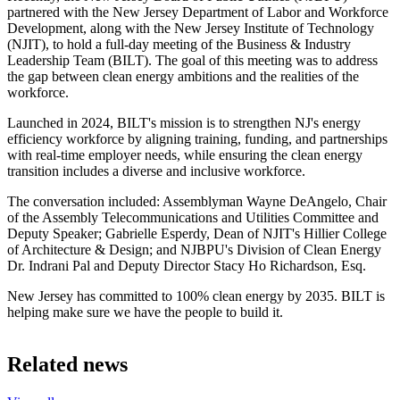
partnered with the New Jersey Department of Labor and Workforce
Development, along with the New Jersey Institute of Technology
(NJIT), to hold a full-day meeting of the Business & Industry
Leadership Team (BILT). The goal of this meeting was to address
the gap between clean energy ambitions and the realities of the
workforce.​​​​‌ ‍ ​‍​‍‌‍ ‌ ​‍‌‍‍‌‌‍‌ ‌‍‍‌‌‍ ‍​‍​‍​ ‍‍​‍​‍‌ ​ ‌‍​‌‌‍ ‍‌‍‍‌‌ ‌​‌ ‍‌​‍ ‍‌‍‍‌‌‍ ​‍​‍​‍ ​​‍​‍‌‍‍​‌ ​‍‌‍‌‌‌‍‌‍​‍​‍​ ‍‍​‍​‍‌‍‍​‌ ‌​‌ ‌​‌ ​​​ ‍‍​‍ ​‍ ‌‍ ​‌‍ ‌‍​ ‌‍​‌‌‍ ​‌‍‍​‌‍ ‌ ​ ‌ ‌​​ ‍‍​ ​ ​ ​ ​ ​ ​ ​ ​‍ ‌‍‍‌‌‍ ‍‌ ‌​‌‍‌‌‌‍ ‍‌ ‌​​‍ ‌‍‌‌‌‍‌​‌‍‍‌‌ ‌​​‍ ‌‍ ‌‌‍ ‌‍‌​‌‍‌‌​ ‌‌ ​​‌ ​‍‌‍‌‌‌ ​ ‌‍‌‌‌‍ ‍‌ ‌​‌‍​‌‌ ‌​‌‍‍‌‌‍ ‌‍ ‍​ ‍ ‌‍‍‌‌‍‌​​ ‌​ ‍‌‌‍‌‍‌‍​ ​ ‌​​ ‌ ‌‍​ ​ ‍​​ ‌‍​‍ ‌‌‍​‍​ ‍​​ ‌‍​ ‌‍​‍ ‌​ ‌​​ ‌‍‌‍​‌​ ​​​‍ ‌‌‍​‍​ ‌ ‌‍‌‍‌‍​‍​‍ ‌‌‍‌‍​ ‍‌​ ‌ ​ ​‍‌‍‌‌‌‍​‍‌‍‌‍​ ​​‌‍‌‌‌‍‌‌‌‍‌‍​ ‍‌​ ‍ ‌ ‌​‌ ‍‌‌ ​​‌‍‌‌​ ‌‌‍​‌‌ ​‍‌ ‌​‌‍‍‌‌‍​ ‌‍ ​‌‍‌‌​ ‍ ‌ ​​‌‍​‌‌ ‌​‌‍‍​​ ‌‌ ​ ‌‍‌‌‌‍​ ‌ ‌​‌‍‍‌‌‍ ‌‍ ‍‌ ​ ​‍‌‌​ ‌‌‌​​‍‌‌ ‌‍‍ ‌‍‌‌‌ ‍‌​‍‌‌​ ​ ‌​‌​​‍‌‌​ ​ ‌​‌​​‍‌‌​ ​‍​ ​‍​ ‌‌​ ‌ ‌‍​‌‌‍​‌‌‍​ ​ ​​‌‍‌​‌‍​‍‌‍​ ‌‍‌​‌‍‌‍​ ‌ ​‍‌‌​ ​‍​ ​‍​‍‌‌​ ‌‌‌​‌​​‍ ‍‌‍​ ‌‍ ‌‍ ‍‌ ‌​‌‍‌‌‌‍ ‍‌ ‌​​‍‌‌​ ‌‌‌​​‍‌‌ ‌‍‍ ‌‍‌‌‌ ‍‌​‍‌‌​ ​ ‌​‌​​‍‌‌​ ​ ‌​‌​​‍‌‌​ ​‍​ ​‍‌‍‌​​ ​‍​ ​‍‌‍‌‌​ ‌‌‌‍​ ‌‍‌​‌‍​‌‌‍‌​​ ​​​ ​‍​ ​​​‍‌‌​ ​‍​ ​‍​‍‌‌​ ‌‌‌​‌​​‍ ‍‌‍​ ‌‍‍​‌‍‍‌‌‍ ​‌‍‌​‌ ​‍‌‍‌‌‌‍ ‍​‍‌‌​ ‌‌‌​​‍‌‌ ‌‍‍ ‌‍‌‌‌ ‍‌​‍‌‌​ ​ ‌​‌​​‍‌‌​ ​ ‌​‌​​‍‌‌​ ​‍​ ​‍​ ​‍‌‍​‍‌‍​‌‌‍‌​​ ​​‌‍​‌‌‍​‍​ ‌ ​ ​‌​ ​‍‌‍‌​‌‍‌‍​‍‌‌​ ​‍​ ​‍​‍‌‌​ ‌‌‌​‌​​‍ ‍‌ ‌​‌‍‌‌‌ ‍​‌ ‌​​ ‌‍​‍‌‍​‌‌ ​ ‌‍‌‌‌‌‌‌‌ ​‍‌‍ ​​ ‌‌‍‍​‌ ‌​‌ ‌​‌ ​​​‍‌‌​ ​ ‌​​‌​‍‌‌​ ​‍‌​‌‍​‍‌‌​ ​‍‌​‌‍‌‍ ​‌‍ ‌‍​ ‌‍​‌‌‍ ​‌‍‍​‌‍ ‌ ​ ‌ ‌​​‍‌‌​ ​ ‌​​‌​ ​ ​ ​ ​ ​ ​ ​ ​‍‌‍‌‍‍‌‌‍‌​​ ‌​ ‍‌‌‍‌‍‌‍​ ​ ‌​​ ‌ ‌‍​ ​ ‍​​ ‌‍​‍ ‌‌‍​‍​ ‍​​ ‌‍​ ‌‍​‍ ‌​ ‌​​ ‌‍‌‍​‌​ ​​​‍ ‌‌‍​‍​ ‌ ‌‍‌‍‌‍​‍​‍ ‌‌‍‌‍​ ‍‌​ ‌ ​ ​‍‌‍‌‌‌‍​‍‌‍‌‍​ ​​‌‍‌‌‌‍‌‌‌‍‌‍​ ‍‌​‍‌‍‌ ‌​‌ ‍‌‌ ​​‌‍‌‌​ ‌‌‍​‌‌ ​‍‌ ‌​‌‍‍‌‌‍​ ‌‍ ​‌‍‌‌​‍‌‍‌ ​​‌‍​‌‌ ‌​‌‍‍​​ ‌‌ ​ ‌‍‌‌‌‍​ ‌ ‌​‌‍‍‌‌‍ ‌‍ ‍‌ ​ ​‍‌‌​ ‌‌‌​​‍‌‌ ‌‍‍ ‌‍‌‌‌ ‍‌​‍‌‌​ ​ ‌​‌​​‍‌‌​ ​ ‌​‌​​‍‌‌​ ​‍​ ​‍​ ‌‌​ ‌ ‌‍​‌‌‍​‌‌‍​ ​ ​​‌‍‌​‌‍​‍‌‍​ ‌‍‌​‌‍‌‍​ ‌ ​‍‌‌​ ​‍​ ​‍​‍‌‌​ ‌‌‌​‌​​‍ ‍‌‍​ ‌‍ ‌‍ ‍‌ ‌​‌‍‌‌‌‍ ‍‌ ‌​​‍‌‌​ ‌‌‌​​‍‌‌ ‌‍‍ ‌‍‌‌‌ ‍‌​‍‌‌​ ​ ‌​‌​​‍‌‌​ ​ ‌​‌​​‍‌‌​ ​‍​ ​‍‌‍‌​​ ​‍​ ​‍‌‍‌‌​ ‌‌‌‍​ ‌‍‌​‌‍​‌‌‍‌​​ ​​​ ​‍​ ​​​‍‌‌​ ​‍​ ​‍​‍‌‌​ ‌‌‌​‌​​‍ ‍‌‍​ ‌‍‍​‌‍‍‌‌‍ ​‌‍‌​‌ ​‍‌‍‌‌‌‍ ‍​‍‌‌​ ‌‌‌​​‍‌‌ ‌‍‍ ‌‍‌‌‌ ‍‌​‍‌‌​ ​ ‌​‌​​‍‌‌​ ​ ‌​‌​​‍‌‌​ ​‍​ ​‍​ ​‍‌‍​‍‌‍​‌‌‍‌​​ ​​‌‍​‌‌‍​‍​ ‌ ​ ​‌​ ​‍‌‍‌​‌‍‌‍​‍‌‌​ ​‍​ ​‍​‍‌‌​ ‌‌‌​‌​​‍ ‍‌ ‌​‌‍‌‌‌ ‍​‌ ‌​​‍‌‍‌ ​​‌‍‌‌‌ ​‍‌ ​ ‌ ​​‌‍‌‌‌‍​ ‌ ‌​‌‍‍‌‌ ‌‍‌‍‌‌​ ‌‌ ​​‌ ‌‌‌‍​‍‌‍ ​‌‍‍‌‌ ​ ‌‍‍​‌‍‌‌‌‍‌​​‍​‍‌ ‌
Launched in 2024, BILT's mission is to strengthen NJ's energy
efficiency workforce by aligning training, funding, and partnerships
with real-time employer needs, while ensuring the clean energy
transition includes a diverse and inclusive workforce.​​​​‌ ‍ ​‍​‍‌‍ ‌ ​‍‌‍‍‌‌‍‌ ‌‍‍‌‌‍ ‍​‍​‍​ ‍‍​‍​‍‌ ​ ‌‍​‌‌‍ ‍‌‍‍‌‌ ‌​‌ ‍‌​‍ ‍‌‍‍‌‌‍ ​‍​‍​‍ ​​‍​‍‌‍‍​‌ ​‍‌‍‌‌‌‍‌‍​‍​‍​ ‍‍​‍​‍‌‍‍​‌ ‌​‌ ‌​‌ ​​​ ‍‍​‍ ​‍ ‌‍ ​‌‍ ‌‍​ ‌‍​‌‌‍ ​‌‍‍​‌‍ ‌ ​ ‌ ‌​​ ‍‍​ ​ ​ ​ ​ ​ ​ ​ ​‍ ‌‍‍‌‌‍ ‍‌ ‌​‌‍‌‌‌‍ ‍‌ ‌​​‍ ‌‍‌‌‌‍‌​‌‍‍‌‌ ‌​​‍ ‌‍ ‌‌‍ ‌‍‌​‌‍‌‌​ ‌‌ ​​‌ ​‍‌‍‌‌‌ ​ ‌‍‌‌‌‍ ‍‌ ‌​‌‍​‌‌ ‌​‌‍‍‌‌‍ ‌‍ ‍​ ‍ ‌‍‍‌‌‍‌​​ ‌​ ‍‌‌‍‌‍‌‍​ ​ ‌​​ ‌ ‌‍​ ​ ‍​​ ‌‍​‍ ‌‌‍​‍​ ‍​​ ‌‍​ ‌‍​‍ ‌​ ‌​​ ‌‍‌‍​‌​ ​​​‍ ‌‌‍​‍​ ‌ ‌‍‌‍‌‍​‍​‍ ‌‌‍‌‍​ ‍‌​ ‌ ​ ​‍‌‍‌‌‌‍​‍‌‍‌‍​ ​​‌‍‌‌‌‍‌‌‌‍‌‍​ ‍‌​ ‍ ‌ ‌​‌ ‍‌‌ ​​‌‍‌‌​ ‌‌‍​‌‌ ​‍‌ ‌​‌‍‍‌‌‍​ ‌‍ ​‌‍‌‌​ ‍ ‌ ​​‌‍​‌‌ ‌​‌‍‍​​ ‌‌ ​ ‌‍‌‌‌‍​ ‌ ‌​‌‍‍‌‌‍ ‌‍ ‍‌ ​ ​‍‌‌​ ‌‌‌​​‍‌‌ ‌‍‍ ‌‍‌‌‌ ‍‌​‍‌‌​ ​ ‌​‌​​‍‌‌​ ​ ‌​‌​​‍‌‌​ ​‍​ ​‍​ ‌‌​ ‌ ‌‍​‌‌‍​‌‌‍​ ​ ​​‌‍‌​‌‍​‍‌‍​ ‌‍‌​‌‍‌‍​ ‌ ​‍‌‌​ ​‍​ ​‍​‍‌‌​ ‌‌‌​‌​​‍ ‍‌‍​ ‌‍ ‌‍ ‍‌ ‌​‌‍‌‌‌‍ ‍‌ ‌​​‍‌‌​ ‌‌‌​​‍‌‌ ‌‍‍ ‌‍‌‌‌ ‍‌​‍‌‌​ ​ ‌​‌​​‍‌‌​ ​ ‌​‌​​‍‌‌​ ​‍​ ​‍‌‍​‌​ ‌‍​ ​‌‌‍​‍​ ‌ ‌‍​ ​ ​‍‌‍​ ​ ‌‌‌‍‌​​ ‌​‌‍​‌​‍‌‌​ ​‍​ ​‍​‍‌‌​ ‌‌‌​‌​​‍ ‍‌‍​ ‌‍‍​‌‍‍‌‌‍ ​‌‍‌​‌ ​‍‌‍‌‌‌‍ ‍​‍‌‌​ ‌‌‌​​‍‌‌ ‌‍‍ ‌‍‌‌‌ ‍‌​‍‌‌​ ​ ‌​‌​​‍‌‌​ ​ ‌​‌​​‍‌‌​ ​‍​ ​‍​ ‌‍​ ​‌‌‍‌​‌‍​‌​ ‌‍​ ‌‍​ ‌‌​ ‌​​ ​ ‌‍​ ​ ​ ‌‍​ ​‍‌‌​ ​‍​ ​‍​‍‌‌​ ‌‌‌​‌​​‍ ‍‌ ‌​‌‍‌‌‌ ‍​‌ ‌​​ ‌‍​‍‌‍​‌‌ ​ ‌‍‌‌‌‌‌‌‌ ​‍‌‍ ​​ ‌‌‍‍​‌ ‌​‌ ‌​‌ ​​​‍‌‌​ ​ ‌​​‌​‍‌‌​ ​‍‌​‌‍​‍‌‌​ ​‍‌​‌‍‌‍ ​‌‍ ‌‍​ ‌‍​‌‌‍ ​‌‍‍​‌‍ ‌ ​ ‌ ‌​​‍‌‌​ ​ ‌​​‌​ ​ ​ ​ ​ ​ ​ ​ ​‍‌‍‌‍‍‌‌‍‌​​ ‌​ ‍‌‌‍‌‍‌‍​ ​ ‌​​ ‌ ‌‍​ ​ ‍​​ ‌‍​‍ ‌‌‍​‍​ ‍​​ ‌‍​ ‌‍​‍ ‌​ ‌​​ ‌‍‌‍​‌​ ​​​‍ ‌‌‍​‍​ ‌ ‌‍‌‍‌‍​‍​‍ ‌‌‍‌‍​ ‍‌​ ‌ ​ ​‍‌‍‌‌‌‍​‍‌‍‌‍​ ​​‌‍‌‌‌‍‌‌‌‍‌‍​ ‍‌​‍‌‍‌ ‌​‌ ‍‌‌ ​​‌‍‌‌​ ‌‌‍​‌‌ ​‍‌ ‌​‌‍‍‌‌‍​ ‌‍ ​‌‍‌‌​‍‌‍‌ ​​‌‍​‌‌ ‌​‌‍‍​​ ‌‌ ​ ‌‍‌‌‌‍​ ‌ ‌​‌‍‍‌‌‍ ‌‍ ‍‌ ​ ​‍‌‌​ ‌‌‌​​‍‌‌ ‌‍‍ ‌‍‌‌‌ ‍‌​‍‌‌​ ​ ‌​‌​​‍‌‌​ ​ ‌​‌​​‍‌‌​ ​‍​ ​‍​ ‌‌​ ‌ ‌‍​‌‌‍​‌‌‍​ ​ ​​‌‍‌​‌‍​‍‌‍​ ‌‍‌​‌‍‌‍​ ‌ ​‍‌‌​ ​‍​ ​‍​‍‌‌​ ‌‌‌​‌​​‍ ‍‌‍​ ‌‍ ‌‍ ‍‌ ‌​‌‍‌‌‌‍ ‍‌ ‌​​‍‌‌​ ‌‌‌​​‍‌‌ ‌‍‍ ‌‍‌‌‌ ‍‌​‍‌‌​ ​ ‌​‌​​‍‌‌​ ​ ‌​‌​​‍‌‌​ ​‍​ ​‍‌‍​‌​ ‌‍​ ​‌‌‍​‍​ ‌ ‌‍​ ​ ​‍‌‍​ ​ ‌‌‌‍‌​​ ‌​‌‍​‌​‍‌‌​ ​‍​ ​‍​‍‌‌​ ‌‌‌​‌​​‍ ‍‌‍​ ‌‍‍​‌‍‍‌‌‍ ​‌‍‌​‌ ​‍‌‍‌‌‌‍ ‍​‍‌‌​ ‌‌‌​​‍‌‌ ‌‍‍ ‌‍‌‌‌ ‍‌​‍‌‌​ ​ ‌​‌​​‍‌‌​ ​ ‌​‌​​‍‌‌​ ​‍​ ​‍​ ‌‍​ ​‌‌‍‌​‌‍​‌​ ‌‍​ ‌‍​ ‌‌​ ‌​​ ​ ‌‍​ ​ ​ ‌‍​ ​‍‌‌​ ​‍​ ​‍​‍‌‌​ ‌‌‌​‌​​‍ ‍‌ ‌​‌‍‌‌‌ ‍​‌ ‌​​‍‌‍‌ ​​‌‍‌‌‌ ​‍‌ ​ ‌ ​​‌‍‌‌‌‍​ ‌ ‌​‌‍‍‌‌ ‌‍‌‍‌‌​ ‌‌ ​​‌ ‌‌‌‍​‍‌‍ ​‌‍‍‌‌ ​ ‌‍‍​‌‍‌‌‌‍‌​​‍​‍‌ ‌
The conversation included: Assemblyman Wayne DeAngelo, Chair
of the Assembly Telecommunications and Utilities Committee and
Deputy Speaker; Gabrielle Esperdy, Dean of NJIT's Hillier College
of Architecture & Design; and NJBPU's Division of Clean Energy
Dr. Indrani Pal and Deputy Director Stacy Ho Richardson, Esq.​​​​‌ ‍ ​‍​‍‌‍ ‌ ​‍‌‍‍‌‌‍‌ ‌‍‍‌‌‍ ‍​‍​‍​ ‍‍​‍​‍‌ ​ ‌‍​‌‌‍ ‍‌‍‍‌‌ ‌​‌ ‍‌​‍ ‍‌‍‍‌‌‍ ​‍​‍​‍ ​​‍​‍‌‍‍​‌ ​‍‌‍‌‌‌‍‌‍​‍​‍​ ‍‍​‍​‍‌‍‍​‌ ‌​‌ ‌​‌ ​​​ ‍‍​‍ ​‍ ‌‍ ​‌‍ ‌‍​ ‌‍​‌‌‍ ​‌‍‍​‌‍ ‌ ​ ‌ ‌​​ ‍‍​ ​ ​ ​ ​ ​ ​ ​ ​‍ ‌‍‍‌‌‍ ‍‌ ‌​‌‍‌‌‌‍ ‍‌ ‌​​‍ ‌‍‌‌‌‍‌​‌‍‍‌‌ ‌​​‍ ‌‍ ‌‌‍ ‌‍‌​‌‍‌‌​ ‌‌ ​​‌ ​‍‌‍‌‌‌ ​ ‌‍‌‌‌‍ ‍‌ ‌​‌‍​‌‌ ‌​‌‍‍‌‌‍ ‌‍ ‍​ ‍ ‌‍‍‌‌‍‌​​ ‌​ ‍‌‌‍‌‍‌‍​ ​ ‌​​ ‌ ‌‍​ ​ ‍​​ ‌‍​‍ ‌‌‍​‍​ ‍​​ ‌‍​ ‌‍​‍ ‌​ ‌​​ ‌‍‌‍​‌​ ​​​‍ ‌‌‍​‍​ ‌ ‌‍‌‍‌‍​‍​‍ ‌‌‍‌‍​ ‍‌​ ‌ ​ ​‍‌‍‌‌‌‍​‍‌‍‌‍​ ​​‌‍‌‌‌‍‌‌‌‍‌‍​ ‍‌​ ‍ ‌ ‌​‌ ‍‌‌ ​​‌‍‌‌​ ‌‌‍​‌‌ ​‍‌ ‌​‌‍‍‌‌‍​ ‌‍ ​‌‍‌‌​ ‍ ‌ ​​‌‍​‌‌ ‌​‌‍‍​​ ‌‌ ​ ‌‍‌‌‌‍​ ‌ ‌​‌‍‍‌‌‍ ‌‍ ‍‌ ​ ​‍‌‌​ ‌‌‌​​‍‌‌ ‌‍‍ ‌‍‌‌‌ ‍‌​‍‌‌​ ​ ‌​‌​​‍‌‌​ ​ ‌​‌​​‍‌‌​ ​‍​ ​‍​ ‌‌​ ‌ ‌‍​‌‌‍​‌‌‍​ ​ ​​‌‍‌​‌‍​‍‌‍​ ‌‍‌​‌‍‌‍​ ‌ ​‍‌‌​ ​‍​ ​‍​‍‌‌​ ‌‌‌​‌​​‍ ‍‌‍​ ‌‍ ‌‍ ‍‌ ‌​‌‍‌‌‌‍ ‍‌ ‌​​‍‌‌​ ‌‌‌​​‍‌‌ ‌‍‍ ‌‍‌‌‌ ‍‌​‍‌‌​ ​ ‌​‌​​‍‌‌​ ​ ‌​‌​​‍‌‌​ ​‍​ ​‍​ ‍‌‌‍​ ​ ​​​ ​​​ ​‍‌‍​‌‌‍‌‌‌‍‌‍‌‍​‌‌‍​‍​ ‌‌​ ‌ ​‍‌‌​ ​‍​ ​‍​‍‌‌​ ‌‌‌​‌​​‍ ‍‌‍​ ‌‍‍​‌‍‍‌‌‍ ​‌‍‌​‌ ​‍‌‍‌‌‌‍ ‍​‍‌‌​ ‌‌‌​​‍‌‌ ‌‍‍ ‌‍‌‌‌ ‍‌​‍‌‌​ ​ ‌​‌​​‍‌‌​ ​ ‌​‌​​‍‌‌​ ​‍​ ​‍‌‍​‍‌‍‌‌‌‍‌‌​ ‍‌​ ‌‌‌‍‌‍​ ‌‌‌‍‌‌‌‍​‍​ ‌ ​ ‌ ‌‍‌‌​‍‌‌​ ​‍​ ​‍​‍‌‌​ ‌‌‌​‌​​‍ ‍‌ ‌​‌‍‌‌‌ ‍​‌ ‌​​ ‌‍​‍‌‍​‌‌ ​ ‌‍‌‌‌‌‌‌‌ ​‍‌‍ ​​ ‌‌‍‍​‌ ‌​‌ ‌​‌ ​​​‍‌‌​ ​ ‌​​‌​‍‌‌​ ​‍‌​‌‍​‍‌‌​ ​‍‌​‌‍‌‍ ​‌‍ ‌‍​ ‌‍​‌‌‍ ​‌‍‍​‌‍ ‌ ​ ‌ ‌​​‍‌‌​ ​ ‌​​‌​ ​ ​ ​ ​ ​ ​ ​ ​‍‌‍‌‍‍‌‌‍‌​​ ‌​ ‍‌‌‍‌‍‌‍​ ​ ‌​​ ‌ ‌‍​ ​ ‍​​ ‌‍​‍ ‌‌‍​‍​ ‍​​ ‌‍​ ‌‍​‍ ‌​ ‌​​ ‌‍‌‍​‌​ ​​​‍ ‌‌‍​‍​ ‌ ‌‍‌‍‌‍​‍​‍ ‌‌‍‌‍​ ‍‌​ ‌ ​ ​‍‌‍‌‌‌‍​‍‌‍‌‍​ ​​‌‍‌‌‌‍‌‌‌‍‌‍​ ‍‌​‍‌‍‌ ‌​‌ ‍‌‌ ​​‌‍‌‌​ ‌‌‍​‌‌ ​‍‌ ‌​‌‍‍‌‌‍​ ‌‍ ​‌‍‌‌​‍‌‍‌ ​​‌‍​‌‌ ‌​‌‍‍​​ ‌‌ ​ ‌‍‌‌‌‍​ ‌ ‌​‌‍‍‌‌‍ ‌‍ ‍‌ ​ ​‍‌‌​ ‌‌‌​​‍‌‌ ‌‍‍ ‌‍‌‌‌ ‍‌​‍‌‌​ ​ ‌​‌​​‍‌‌​ ​ ‌​‌​​‍‌‌​ ​‍​ ​‍​ ‌‌​ ‌ ‌‍​‌‌‍​‌‌‍​ ​ ​​‌‍‌​‌‍​‍‌‍​ ‌‍‌​‌‍‌‍​ ‌ ​‍‌‌​ ​‍​ ​‍​‍‌‌​ ‌‌‌​‌​​‍ ‍‌‍​ ‌‍ ‌‍ ‍‌ ‌​‌‍‌‌‌‍ ‍‌ ‌​​‍‌‌​ ‌‌‌​​‍‌‌ ‌‍‍ ‌‍‌‌‌ ‍‌​‍‌‌​ ​ ‌​‌​​‍‌‌​ ​ ‌​‌​​‍‌‌​ ​‍​ ​‍​ ‍‌‌‍​ ​ ​​​ ​​​ ​‍‌‍​‌‌‍‌‌‌‍‌‍‌‍​‌‌‍​‍​ ‌‌​ ‌ ​‍‌‌​ ​‍​ ​‍​‍‌‌​ ‌‌‌​‌​​‍ ‍‌‍​ ‌‍‍​‌‍‍‌‌‍ ​‌‍‌​‌ ​‍‌‍‌‌‌‍ ‍​‍‌‌​ ‌‌‌​​‍‌‌ ‌‍‍ ‌‍‌‌‌ ‍‌​‍‌‌​ ​ ‌​‌​​‍‌‌​ ​ ‌​‌​​‍‌‌​ ​‍​ ​‍‌‍​‍‌‍‌‌‌‍‌‌​ ‍‌​ ‌‌‌‍‌‍​ ‌‌‌‍‌‌‌‍​‍​ ‌ ​ ‌ ‌‍‌‌​‍‌‌​ ​‍​ ​‍​‍‌‌​ ‌‌‌​‌​​‍ ‍‌ ‌​‌‍‌‌‌ ‍​‌ ‌​​‍‌‍‌ ​​‌‍‌‌‌ ​‍‌ ​ ‌ ​​‌‍‌‌‌‍​ ‌ ‌​‌‍‍‌‌ ‌‍‌‍‌‌​ ‌‌ ​​‌ ‌‌‌‍​‍‌‍ ​‌‍‍‌‌ ​ ‌‍‍​‌‍‌‌‌‍‌​​‍​‍‌ ‌
New Jersey has committed to 100% clean energy by 2035. BILT is
helping make sure we have the people to build it.​​​​‌ ‍ ​‍​‍‌‍ ‌ ​‍‌‍‍‌‌‍‌ ‌‍‍‌‌‍ ‍​‍​‍​ ‍‍​‍​‍‌ ​ ‌‍​‌‌‍ ‍‌‍‍‌‌ ‌​‌ ‍‌​‍ ‍‌‍‍‌‌‍ ​‍​‍​‍ ​​‍​‍‌‍‍​‌ ​‍‌‍‌‌‌‍‌‍​‍​‍​ ‍‍​‍​‍‌‍‍​‌ ‌​‌ ‌​‌ ​​​ ‍‍​‍ ​‍ ‌‍ ​‌‍ ‌‍​ ‌‍​‌‌‍ ​‌‍‍​‌‍ ‌ ​ ‌ ‌​​ ‍‍​ ​ ​ ​ ​ ​ ​ ​ ​‍ ‌‍‍‌‌‍ ‍‌ ‌​‌‍‌‌‌‍ ‍‌ ‌​​‍ ‌‍‌‌‌‍‌​‌‍‍‌‌ ‌​​‍ ‌‍ ‌‌‍ ‌‍‌​‌‍‌‌​ ‌‌ ​​‌ ​‍‌‍‌‌‌ ​ ‌‍‌‌‌‍ ‍‌ ‌​‌‍​‌‌ ‌​‌‍‍‌‌‍ ‌‍ ‍​ ‍ ‌‍‍‌‌‍‌​​ ‌​ ‍‌‌‍‌‍‌‍​ ​ ‌​​ ‌ ‌‍​ ​ ‍​​ ‌‍​‍ ‌‌‍​‍​ ‍​​ ‌‍​ ‌‍​‍ ‌​ ‌​​ ‌‍‌‍​‌​ ​​​‍ ‌‌‍​‍​ ‌ ‌‍‌‍‌‍​‍​‍ ‌‌‍‌‍​ ‍‌​ ‌ ​ ​‍‌‍‌‌‌‍​‍‌‍‌‍​ ​​‌‍‌‌‌‍‌‌‌‍‌‍​ ‍‌​ ‍ ‌ ‌​‌ ‍‌‌ ​​‌‍‌‌​ ‌‌‍​‌‌ ​‍‌ ‌​‌‍‍‌‌‍​ ‌‍ ​‌‍‌‌​ ‍ ‌ ​​‌‍​‌‌ ‌​‌‍‍​​ ‌‌ ​ ‌‍‌‌‌‍​ ‌ ‌​‌‍‍‌‌‍ ‌‍ ‍‌ ​ ​‍‌‌​ ‌‌‌​​‍‌‌ ‌‍‍ ‌‍‌‌‌ ‍‌​‍‌‌​ ​ ‌​‌​​‍‌‌​ ​ ‌​‌​​‍‌‌​ ​‍​ ​‍​ ‌‌​ ‌ ‌‍​‌‌‍​‌‌‍​ ​ ​​‌‍‌​‌‍​‍‌‍​ ‌‍‌​‌‍‌‍​ ‌ ​‍‌‌​ ​‍​ ​‍​‍‌‌​ ‌‌‌​‌​​‍ ‍‌‍​ ‌‍ ‌‍ ‍‌ ‌​‌‍‌‌‌‍ ‍‌ ‌​​‍‌‌​ ‌‌‌​​‍‌‌ ‌‍‍ ‌‍‌‌‌ ‍‌​‍‌‌​ ​ ‌​‌​​‍‌‌​ ​ ‌​‌​​‍‌‌​ ​‍​ ​‍​ ‌‌​ ‌​‌‍‌‍​ ​‌​ ​ ​ ​​‌‍​ ‌‍​ ‌‍‌​​ ‌ ​ ‌​​ ‌‍​‍‌‌​ ​‍​ ​‍​‍‌‌​ ‌‌‌​‌​​‍ ‍‌‍​ ‌‍‍​‌‍‍‌‌‍ ​‌‍‌​‌ ​‍‌‍‌‌‌‍ ‍​‍‌‌​ ‌‌‌​​‍‌‌ ‌‍‍ ‌‍‌‌‌ ‍‌​‍‌‌​ ​ ‌​‌​​‍‌‌​ ​ ‌​‌​​‍‌‌​ ​‍​ ​‍‌‍​‌​ ‍‌​ ‌​‌‍‌‌​ ‌‌‌‍​‍​ ​​​ ‌‍‌‍​ ​ ​ ​ ​‌‌‍‌‍​‍‌‌​ ​‍​ ​‍​‍‌‌​ ‌‌‌​‌​​‍ ‍‌ ‌​‌‍‌‌‌ ‍​‌ ‌​​ ‌‍​‍‌‍​‌‌ ​ ‌‍‌‌‌‌‌‌‌ ​‍‌‍ ​​ ‌‌‍‍​‌ ‌​‌ ‌​‌ ​​​‍‌‌​ ​ ‌​​‌​‍‌‌​ ​‍‌​‌‍​‍‌‌​ ​‍‌​‌‍‌‍ ​‌‍ ‌‍​ ‌‍​‌‌‍ ​‌‍‍​‌‍ ‌ ​ ‌ ‌​​‍‌‌​ ​ ‌​​‌​ ​ ​ ​ ​ ​ ​ ​ ​‍‌‍‌‍‍‌‌‍‌​​ ‌​ ‍‌‌‍‌‍‌‍​ ​ ‌​​ ‌ ‌‍​ ​ ‍​​ ‌‍​‍ ‌‌‍​‍​ ‍​​ ‌‍​ ‌‍​‍ ‌​ ‌​​ ‌‍‌‍​‌​ ​​​‍ ‌‌‍​‍​ ‌ ‌‍‌‍‌‍​‍​‍ ‌‌‍‌‍​ ‍‌​ ‌ ​ ​‍‌‍‌‌‌‍​‍‌‍‌‍​ ​​‌‍‌‌‌‍‌‌‌‍‌‍​ ‍‌​‍‌‍‌ ‌​‌ ‍‌‌ ​​‌‍‌‌​ ‌‌‍​‌‌ ​‍‌ ‌​‌‍‍‌‌‍​ ‌‍ ​‌‍‌‌​‍‌‍‌ ​​‌‍​‌‌ ‌​‌‍‍​​ ‌‌ ​ ‌‍‌‌‌‍​ ‌ ‌​‌‍‍‌‌‍ ‌‍ ‍‌ ​ ​‍‌‌​ ‌‌‌​​‍‌‌ ‌‍‍ ‌‍‌‌‌ ‍‌​‍‌‌​ ​ ‌​‌​​‍‌‌​ ​ ‌​‌​​‍‌‌​ ​‍​ ​‍​ ‌‌​ ‌ ‌‍​‌‌‍​‌‌‍​ ​ ​​‌‍‌​‌‍​‍‌‍​ ‌‍‌​‌‍‌‍​ ‌ ​‍‌‌​ ​‍​ ​‍​‍‌‌​ ‌‌‌​‌​​‍ ‍‌‍​ ‌‍ ‌‍ ‍‌ ‌​‌‍‌‌‌‍ ‍‌ ‌​​‍‌‌​ ‌‌‌​​‍‌‌ ‌‍‍ ‌‍‌‌‌ ‍‌​‍‌‌​ ​ ‌​‌​​‍‌‌​ ​ ‌​‌​​‍‌‌​ ​‍​ ​‍​ ‌‌​ ‌​‌‍‌‍​ ​‌​ ​ ​ ​​‌‍​ ‌‍​ ‌‍‌​​ ‌ ​ ‌​​ ‌‍​‍‌‌​ ​‍​ ​‍​‍‌‌​ ‌‌‌​‌​​‍ ‍‌‍​ ‌‍‍​‌‍‍‌‌‍ ​‌‍‌​‌ ​‍‌‍‌‌‌‍ ‍​‍‌‌​ ‌‌‌​​‍‌‌ ‌‍‍ ‌‍‌‌‌ ‍‌​‍‌‌​ ​ ‌​‌​​‍‌‌​ ​ ‌​‌​​‍‌‌​ ​‍​ ​‍‌‍​‌​ ‍‌​ ‌​‌‍‌‌​ ‌‌‌‍​‍​ ​​​ ‌‍‌‍​ ​ ​ ​ ​‌‌‍‌‍​‍‌‌​ ​‍​ ​‍​‍‌‌​ ‌‌‌​‌​​‍ ‍‌ ‌​‌‍‌‌‌ ‍​‌ ‌​​‍‌‍‌ ​​‌‍‌‌‌ ​‍‌ ​ ‌ ​​‌‍‌‌‌‍​ ‌ ‌​‌‍‍‌‌ ‌‍‌‍‌‌​ ‌‌ ​​‌ ‌‌‌‍​‍‌‍ ​‌‍‍‌‌ ​ ‌‍‍​‌‍‌‌‌‍‌​​‍​‍‌ ‌
Related news