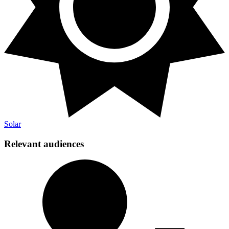
Solar​​​​‌ ‍ ​‍​‍‌‍ ‌ ​‍‌‍‍‌‌‍‌ ‌‍‍‌‌‍ ‍​‍​‍​ ‍‍​‍​‍‌ ​ ‌‍​‌‌‍ ‍‌‍‍‌‌ ‌​‌ ‍‌​‍ ‍‌‍‍‌‌‍ ​‍​‍​‍ ​​‍​‍‌‍‍​‌ ​‍‌‍‌‌‌‍‌‍​‍​‍​ ‍‍​‍​‍‌‍‍​‌ ‌​‌ ‌​‌ ​​​ ‍‍​‍ ​‍ ‌‍ ​‌‍ ‌‍​ ‌‍​‌‌‍ ​‌‍‍​‌‍ ‌ ​ ‌ ‌​​ ‍‍​ ​ ​ ​ ​ ​ ​ ​ ​‍ ‌‍‍‌‌‍ ‍‌ ‌​‌‍‌‌‌‍ ‍‌ ‌​​‍ ‌‍‌‌‌‍‌​‌‍‍‌‌ ‌​​‍ ‌‍ ‌‌‍ ‌‍‌​‌‍‌‌​ ‌‌ ​​‌ ​‍‌‍‌‌‌ ​ ‌‍‌‌‌‍ ‍‌ ‌​‌‍​‌‌ ‌​‌‍‍‌‌‍ ‌‍ ‍​ ‍ ‌‍‍‌‌‍‌​​ ‌​ ‌‍​ ‌‌​ ​​‌‍‌​​ ​ ​ ​ ​ ‍‌​ ‌ ​‍ ‌‌‍​‌​ ‌ ‌‍​‌‌‍‌‍​‍ ‌​ ‌​​ ‌​​ ‌ ‌‍​‍​‍ ‌‌‍​‍​ ​​​ ‍​​ ‌ ​‍ ‌​ ​‌​ ​​​ ‌‍‌‍‌​‌‍‌​​ ‌‍​ ‍‌​ ‌‍‌‍‌‌‌‍​‌​ ‌ ​ ​‌​ ‍ ‌ ‌​‌ ‍‌‌ ​​‌‍‌‌​ ‌‌ ‌​‌‍‌‌‌‍​ ‌‍‍​‌‍ ‍‌‍ ‌‍ ​‌‍ ‌‍‌ ‌ ‍‌​ ‍ ‌ ​​‌‍​‌‌ ‌​‌‍‍​​ ‌‌ ‌​‌‍‍‌‌ ‌​‌‍ ​‌‍‌‌​ ‌‍​‍‌‍​‌‌ ​ ‌‍‌‌‌‌‌‌‌ ​‍‌‍ ​​ ‌‌‍‍​‌ ‌​‌ ‌​‌ ​​​‍‌‌​ ​ ‌​​‌​‍‌‌​ ​‍‌​‌‍​‍‌‌​ ​‍‌​‌‍‌‍ ​‌‍ ‌‍​ ‌‍​‌‌‍ ​‌‍‍​‌‍ ‌ ​ ‌ ‌​​‍‌‌​ ​ ‌​​‌​ ​ ​ ​ ​ ​ ​ ​ ​‍‌‍‌‍‍‌‌‍‌​​ ‌​ ‌‍​ ‌‌​ ​​‌‍‌​​ ​ ​ ​ ​ ‍‌​ ‌ ​‍ ‌‌‍​‌​ ‌ ‌‍​‌‌‍‌‍​‍ ‌​ ‌​​ ‌​​ ‌ ‌‍​‍​‍ ‌‌‍​‍​ ​​​ ‍​​ ‌ ​‍ ‌​ ​‌​ ​​​ ‌‍‌‍‌​‌‍‌​​ ‌‍​ ‍‌​ ‌‍‌‍‌‌‌‍​‌​ ‌ ​ ​‌​‍‌‍‌ ‌​‌ ‍‌‌ ​​‌‍‌‌​ ‌‌ ‌​‌‍‌‌‌‍​ ‌‍‍​‌‍ ‍‌‍ ‌‍ ​‌‍ ‌‍‌ ‌ ‍‌​‍‌‍‌ ​​‌‍​‌‌ ‌​‌‍‍​​ ‌‌ ‌​‌‍‍‌‌ ‌​‌‍ ​‌‍‌‌​‍‌‍‌ ​​‌‍‌‌‌ ​‍‌ ​ ‌ ​​‌‍‌‌‌‍​ ‌ ‌​‌‍‍‌‌ ‌‍‌‍‌‌​ ‌‌ ​​‌ ‌‌‌‍​‍‌‍ ​‌‍‍‌‌ ​ ‌‍‍​‌‍‌‌‌‍‌​​‍​‍‌ ‌
Relevant audiences