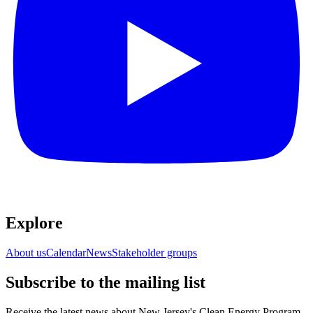
Explore​​​​‌ ‍ ​‍​‍‌‍ ‌ ​‍‌‍‍‌‌‍‌ ‌‍‍‌‌‍ ‍​‍​‍​ ‍‍​‍​‍‌ ​ ‌‍​‌‌‍ ‍‌‍‍‌‌ ‌​‌ ‍‌​‍ ‍‌‍‍‌‌‍ ​‍​‍​‍ ​​‍​‍‌‍‍​‌ ​‍‌‍‌‌‌‍‌‍​‍​‍​ ‍‍​‍​‍‌‍‍​‌ ‌​‌ ‌​‌ ​​​ ‍‍​‍ ​‍ ‌‍ ​‌‍ ‌‍​ ‌‍​‌‌‍ ​‌‍‍​‌‍ ‌ ​ ‌ ‌​​ ‍‍​ ​ ​ ​ ​ ​ ​ ​ ​‍ ‌‍‍‌‌‍ ‍‌ ‌​‌‍‌‌‌‍ ‍‌ ‌​​‍ ‌‍‌‌‌‍‌​‌‍‍‌‌ ‌​​‍ ‌‍ ‌‌‍ ‌‍‌​‌‍‌‌​ ‌‌ ​​‌ ​‍‌‍‌‌‌ ​ ‌‍‌‌‌‍ ‍‌ ‌​‌‍​‌‌ ‌​‌‍‍‌‌‍ ‌‍ ‍​ ‍ ‌‍‍‌‌‍‌​​ ‌‌ ​ ‌‍‍‌‌ ‌​‌‍‌‌‌​‌‍‌‍ ‌‍ ‌ ‌​‌‍‌‌‌ ​‍​ ‍ ‌ ‌​‌ ‍‌‌ ​​‌‍‌‌​ ‌‌‍‌‍‌‍ ‌‍ ‌ ‌​‌‍‌‌‌ ​‍​ ‍ ‌ ​​‌‍​‌‌ ‌​‌‍‍​​ ‌‌‍ ‌‌‍‌‌‌‍ ‍‌ ‌‌‌ ​ ​‍‌‌​ ‌‌‌​​‍‌‌ ‌‍‍ ‌‍‌‌‌ ‍‌​‍‌‌​ ​ ‌​‌​​‍‌‌​ ​ ‌​‌​​‍‌‌​ ​‍​ ​‍‌‍​‌​ ‍‌‌‍‌‍​ ​​‌‍‌​​ ​​​ ‌​​ ​​​ ​ ​ ​‌​ ‌‍​ ‌ ​‍‌‌​ ​‍​ ​‍​‍‌‌​ ‌‌‌​‌​​‍ ‍‌‍‍​‌‍‌‌‌‍​‌‌‍‌​‌‍‍‌‌‍ ‍‌‍‌ ​ ‌‍​‍‌‍​‌‌ ​ ‌‍‌‌‌‌‌‌‌ ​‍‌‍ ​​ ‌‌‍‍​‌ ‌​‌ ‌​‌ ​​​‍‌‌​ ​ ‌​​‌​‍‌‌​ ​‍‌​‌‍​‍‌‌​ ​‍‌​‌‍‌‍ ​‌‍ ‌‍​ ‌‍​‌‌‍ ​‌‍‍​‌‍ ‌ ​ ‌ ‌​​‍‌‌​ ​ ‌​​‌​ ​ ​ ​ ​ ​ ​ ​ ​‍‌‍‌‍‍‌‌‍‌​​ ‌‌ ​ ‌‍‍‌‌ ‌​‌‍‌‌‌​‌‍‌‍ ‌‍ ‌ ‌​‌‍‌‌‌ ​‍​‍‌‍‌ ‌​‌ ‍‌‌ ​​‌‍‌‌​ ‌‌‍‌‍‌‍ ‌‍ ‌ ‌​‌‍‌‌‌ ​‍​‍‌‍‌ ​​‌‍​‌‌ ‌​‌‍‍​​ ‌‌‍ ‌‌‍‌‌‌‍ ‍‌ ‌‌‌ ​ ​‍‌‌​ ‌‌‌​​‍‌‌ ‌‍‍ ‌‍‌‌‌ ‍‌​‍‌‌​ ​ ‌​‌​​‍‌‌​ ​ ‌​‌​​‍‌‌​ ​‍​ ​‍‌‍​‌​ ‍‌‌‍‌‍​ ​​‌‍‌​​ ​​​ ‌​​ ​​​ ​ ​ ​‌​ ‌‍​ ‌ ​‍‌‌​ ​‍​ ​‍​‍‌‌​ ‌‌‌​‌​​‍ ‍‌‍‍​‌‍‌‌‌‍​‌‌‍‌​‌‍‍‌‌‍ ‍‌‍‌ ​‍‌‍‌ ​​‌‍‌‌‌ ​‍‌ ​ ‌ ​​‌‍‌‌‌‍​ ‌ ‌​‌‍‍‌‌ ‌‍‌‍‌‌​ ‌‌ ​​‌ ‌‌‌‍​‍‌‍ ​‌‍‍‌‌ ​ ‌‍‍​‌‍‌‌‌‍‌​​‍​‍‌ ‌
About us​​​​‌ ‍ ​‍​‍‌‍ ‌ ​‍‌‍‍‌‌‍‌ ‌‍‍‌‌‍ ‍​‍​‍​ ‍‍​‍​‍‌ ​ ‌‍​‌‌‍ ‍‌‍‍‌‌ ‌​‌ ‍‌​‍ ‍‌‍‍‌‌‍ ​‍​‍​‍ ​​‍​‍‌‍‍​‌ ​‍‌‍‌‌‌‍‌‍​‍​‍​ ‍‍​‍​‍‌‍‍​‌ ‌​‌ ‌​‌ ​​​ ‍‍​‍ ​‍ ‌‍ ​‌‍ ‌‍​ ‌‍​‌‌‍ ​‌‍‍​‌‍ ‌ ​ ‌ ‌​​ ‍‍​ ​ ​ ​ ​ ​ ​ ​ ​‍ ‌‍‍‌‌‍ ‍‌ ‌​‌‍‌‌‌‍ ‍‌ ‌​​‍ ‌‍‌‌‌‍‌​‌‍‍‌‌ ‌​​‍ ‌‍ ‌‌‍ ‌‍‌​‌‍‌‌​ ‌‌ ​​‌ ​‍‌‍‌‌‌ ​ ‌‍‌‌‌‍ ‍‌ ‌​‌‍​‌‌ ‌​‌‍‍‌‌‍ ‌‍ ‍​ ‍ ‌‍‍‌‌‍‌​​ ‌‌ ​ ‌‍‍‌‌ ‌​‌‍‌‌‌​‌‍‌‍ ‌‍ ‌ ‌​‌‍‌‌‌ ​‍​ ‍ ‌ ‌​‌ ‍‌‌ ​​‌‍‌‌​ ‌‌‍‌‍‌‍ ‌‍ ‌ ‌​‌‍‌‌‌ ​‍​ ‍ ‌ ​​‌‍​‌‌ ‌​‌‍‍​​ ‌‌‍ ‌‌‍‌‌‌‍ ‍‌ ‌‌‌ ​ ​‍‌‌​ ‌‌‌​​‍‌‌ ‌‍‍ ‌‍‌‌‌ ‍‌​‍‌‌​ ​ ‌​‌​​‍‌‌​ ​ ‌​‌​​‍‌‌​ ​‍​ ​‍‌‍​‌​ ‍‌‌‍‌‍​ ​​‌‍‌​​ ​​​ ‌​​ ​​​ ​ ​ ​‌​ ‌‍​ ‌ ​‍‌‌​ ​‍​ ​‍​‍‌‌​ ‌‌‌​‌​​‍ ‍‌‍‍‌‌ ‌​‌‍‌‌‌‍ ‌‌ ​ ​‍‌‌​ ‌‌‌​​‍‌‌ ‌‍‍ ‌‍‌‌‌ ‍‌​‍‌‌​ ​ ‌​‌​​‍‌‌​ ​ ‌​‌​​‍‌‌​ ​‍​ ​‍​ ​​‌‍‌‌‌‍‌​​ ‌ ​ ​‍​ ​‍​ ​​‌‍‌‍​ ‌‍​ ‌​‌‍‌‍‌‍​‍​‍‌‌​ ​‍​ ​‍​‍‌‌​ ‌‌‌​‌​​‍ ‍‌ ‌​‌‍‌‌‌ ‍​‌ ‌​​ ‌‍​‍‌‍​‌‌ ​ ‌‍‌‌‌‌‌‌‌ ​‍‌‍ ​​ ‌‌‍‍​‌ ‌​‌ ‌​‌ ​​​‍‌‌​ ​ ‌​​‌​‍‌‌​ ​‍‌​‌‍​‍‌‌​ ​‍‌​‌‍‌‍ ​‌‍ ‌‍​ ‌‍​‌‌‍ ​‌‍‍​‌‍ ‌ ​ ‌ ‌​​‍‌‌​ ​ ‌​​‌​ ​ ​ ​ ​ ​ ​ ​ ​‍‌‍‌‍‍‌‌‍‌​​ ‌‌ ​ ‌‍‍‌‌ ‌​‌‍‌‌‌​‌‍‌‍ ‌‍ ‌ ‌​‌‍‌‌‌ ​‍​‍‌‍‌ ‌​‌ ‍‌‌ ​​‌‍‌‌​ ‌‌‍‌‍‌‍ ‌‍ ‌ ‌​‌‍‌‌‌ ​‍​‍‌‍‌ ​​‌‍​‌‌ ‌​‌‍‍​​ ‌‌‍ ‌‌‍‌‌‌‍ ‍‌ ‌‌‌ ​ ​‍‌‌​ ‌‌‌​​‍‌‌ ‌‍‍ ‌‍‌‌‌ ‍‌​‍‌‌​ ​ ‌​‌​​‍‌‌​ ​ ‌​‌​​‍‌‌​ ​‍​ ​‍‌‍​‌​ ‍‌‌‍‌‍​ ​​‌‍‌​​ ​​​ ‌​​ ​​​ ​ ​ ​‌​ ‌‍​ ‌ ​‍‌‌​ ​‍​ ​‍​‍‌‌​ ‌‌‌​‌​​‍ ‍‌‍‍‌‌ ‌​‌‍‌‌‌‍ ‌‌ ​ ​‍‌‌​ ‌‌‌​​‍‌‌ ‌‍‍ ‌‍‌‌‌ ‍‌​‍‌‌​ ​ ‌​‌​​‍‌‌​ ​ ‌​‌​​‍‌‌​ ​‍​ ​‍​ ​​‌‍‌‌‌‍‌​​ ‌ ​ ​‍​ ​‍​ ​​‌‍‌‍​ ‌‍​ ‌​‌‍‌‍‌‍​‍​‍‌‌​ ​‍​ ​‍​‍‌‌​ ‌‌‌​‌​​‍ ‍‌ ‌​‌‍‌‌‌ ‍​‌ ‌​​‍‌‍‌ ​​‌‍‌‌‌ ​‍‌ ​ ‌ ​​‌‍‌‌‌‍​ ‌ ‌​‌‍‍‌‌ ‌‍‌‍‌‌​ ‌‌ ​​‌ ‌‌‌‍​‍‌‍ ​‌‍‍‌‌ ​ ‌‍‍​‌‍‌‌‌‍‌​​‍​‍‌ ‌
Calendar​​​​‌ ‍ ​‍​‍‌‍ ‌ ​‍‌‍‍‌‌‍‌ ‌‍‍‌‌‍ ‍​‍​‍​ ‍‍​‍​‍‌ ​ ‌‍​‌‌‍ ‍‌‍‍‌‌ ‌​‌ ‍‌​‍ ‍‌‍‍‌‌‍ ​‍​‍​‍ ​​‍​‍‌‍‍​‌ ​‍‌‍‌‌‌‍‌‍​‍​‍​ ‍‍​‍​‍‌‍‍​‌ ‌​‌ ‌​‌ ​​​ ‍‍​‍ ​‍ ‌‍ ​‌‍ ‌‍​ ‌‍​‌‌‍ ​‌‍‍​‌‍ ‌ ​ ‌ ‌​​ ‍‍​ ​ ​ ​ ​ ​ ​ ​ ​‍ ‌‍‍‌‌‍ ‍‌ ‌​‌‍‌‌‌‍ ‍‌ ‌​​‍ ‌‍‌‌‌‍‌​‌‍‍‌‌ ‌​​‍ ‌‍ ‌‌‍ ‌‍‌​‌‍‌‌​ ‌‌ ​​‌ ​‍‌‍‌‌‌ ​ ‌‍‌‌‌‍ ‍‌ ‌​‌‍​‌‌ ‌​‌‍‍‌‌‍ ‌‍ ‍​ ‍ ‌‍‍‌‌‍‌​​ ‌‌ ​ ‌‍‍‌‌ ‌​‌‍‌‌‌​‌‍‌‍ ‌‍ ‌ ‌​‌‍‌‌‌ ​‍​ ‍ ‌ ‌​‌ ‍‌‌ ​​‌‍‌‌​ ‌‌‍‌‍‌‍ ‌‍ ‌ ‌​‌‍‌‌‌ ​‍​ ‍ ‌ ​​‌‍​‌‌ ‌​‌‍‍​​ ‌‌‍ ‌‌‍‌‌‌‍ ‍‌ ‌‌‌ ​ ​‍‌‌​ ‌‌‌​​‍‌‌ ‌‍‍ ‌‍‌‌‌ ‍‌​‍‌‌​ ​ ‌​‌​​‍‌‌​ ​ ‌​‌​​‍‌‌​ ​‍​ ​‍‌‍​‌​ ‍‌‌‍‌‍​ ​​‌‍‌​​ ​​​ ‌​​ ​​​ ​ ​ ​‌​ ‌‍​ ‌ ​‍‌‌​ ​‍​ ​‍​‍‌‌​ ‌‌‌​‌​​‍ ‍‌‍‍‌‌ ‌​‌‍‌‌‌‍ ‌‌ ​ ​‍‌‌​ ‌‌‌​​‍‌‌ ‌‍‍ ‌‍‌‌‌ ‍‌​‍‌‌​ ​ ‌​‌​​‍‌‌​ ​ ‌​‌​​‍‌‌​ ​‍​ ​‍‌‍‌‍​ ‍​​ ‌​​ ​‍‌‍‌​‌‍‌‌​ ‌ ‌‍‌​‌‍‌‍‌‍‌​​ ‌ ​ ​‍​‍‌‌​ ​‍​ ​‍​‍‌‌​ ‌‌‌​‌​​‍ ‍‌ ‌​‌‍‌‌‌ ‍​‌ ‌​​ ‌‍​‍‌‍​‌‌ ​ ‌‍‌‌‌‌‌‌‌ ​‍‌‍ ​​ ‌‌‍‍​‌ ‌​‌ ‌​‌ ​​​‍‌‌​ ​ ‌​​‌​‍‌‌​ ​‍‌​‌‍​‍‌‌​ ​‍‌​‌‍‌‍ ​‌‍ ‌‍​ ‌‍​‌‌‍ ​‌‍‍​‌‍ ‌ ​ ‌ ‌​​‍‌‌​ ​ ‌​​‌​ ​ ​ ​ ​ ​ ​ ​ ​‍‌‍‌‍‍‌‌‍‌​​ ‌‌ ​ ‌‍‍‌‌ ‌​‌‍‌‌‌​‌‍‌‍ ‌‍ ‌ ‌​‌‍‌‌‌ ​‍​‍‌‍‌ ‌​‌ ‍‌‌ ​​‌‍‌‌​ ‌‌‍‌‍‌‍ ‌‍ ‌ ‌​‌‍‌‌‌ ​‍​‍‌‍‌ ​​‌‍​‌‌ ‌​‌‍‍​​ ‌‌‍ ‌‌‍‌‌‌‍ ‍‌ ‌‌‌ ​ ​‍‌‌​ ‌‌‌​​‍‌‌ ‌‍‍ ‌‍‌‌‌ ‍‌​‍‌‌​ ​ ‌​‌​​‍‌‌​ ​ ‌​‌​​‍‌‌​ ​‍​ ​‍‌‍​‌​ ‍‌‌‍‌‍​ ​​‌‍‌​​ ​​​ ‌​​ ​​​ ​ ​ ​‌​ ‌‍​ ‌ ​‍‌‌​ ​‍​ ​‍​‍‌‌​ ‌‌‌​‌​​‍ ‍‌‍‍‌‌ ‌​‌‍‌‌‌‍ ‌‌ ​ ​‍‌‌​ ‌‌‌​​‍‌‌ ‌‍‍ ‌‍‌‌‌ ‍‌​‍‌‌​ ​ ‌​‌​​‍‌‌​ ​ ‌​‌​​‍‌‌​ ​‍​ ​‍‌‍‌‍​ ‍​​ ‌​​ ​‍‌‍‌​‌‍‌‌​ ‌ ‌‍‌​‌‍‌‍‌‍‌​​ ‌ ​ ​‍​‍‌‌​ ​‍​ ​‍​‍‌‌​ ‌‌‌​‌​​‍ ‍‌ ‌​‌‍‌‌‌ ‍​‌ ‌​​‍‌‍‌ ​​‌‍‌‌‌ ​‍‌ ​ ‌ ​​‌‍‌‌‌‍​ ‌ ‌​‌‍‍‌‌ ‌‍‌‍‌‌​ ‌‌ ​​‌ ‌‌‌‍​‍‌‍ ​‌‍‍‌‌ ​ ‌‍‍​‌‍‌‌‌‍‌​​‍​‍‌ ‌
News​​​​‌ ‍ ​‍​‍‌‍ ‌ ​‍‌‍‍‌‌‍‌ ‌‍‍‌‌‍ ‍​‍​‍​ ‍‍​‍​‍‌ ​ ‌‍​‌‌‍ ‍‌‍‍‌‌ ‌​‌ ‍‌​‍ ‍‌‍‍‌‌‍ ​‍​‍​‍ ​​‍​‍‌‍‍​‌ ​‍‌‍‌‌‌‍‌‍​‍​‍​ ‍‍​‍​‍‌‍‍​‌ ‌​‌ ‌​‌ ​​​ ‍‍​‍ ​‍ ‌‍ ​‌‍ ‌‍​ ‌‍​‌‌‍ ​‌‍‍​‌‍ ‌ ​ ‌ ‌​​ ‍‍​ ​ ​ ​ ​ ​ ​ ​ ​‍ ‌‍‍‌‌‍ ‍‌ ‌​‌‍‌‌‌‍ ‍‌ ‌​​‍ ‌‍‌‌‌‍‌​‌‍‍‌‌ ‌​​‍ ‌‍ ‌‌‍ ‌‍‌​‌‍‌‌​ ‌‌ ​​‌ ​‍‌‍‌‌‌ ​ ‌‍‌‌‌‍ ‍‌ ‌​‌‍​‌‌ ‌​‌‍‍‌‌‍ ‌‍ ‍​ ‍ ‌‍‍‌‌‍‌​​ ‌‌ ​ ‌‍‍‌‌ ‌​‌‍‌‌‌​‌‍‌‍ ‌‍ ‌ ‌​‌‍‌‌‌ ​‍​ ‍ ‌ ‌​‌ ‍‌‌ ​​‌‍‌‌​ ‌‌‍‌‍‌‍ ‌‍ ‌ ‌​‌‍‌‌‌ ​‍​ ‍ ‌ ​​‌‍​‌‌ ‌​‌‍‍​​ ‌‌‍ ‌‌‍‌‌‌‍ ‍‌ ‌‌‌ ​ ​‍‌‌​ ‌‌‌​​‍‌‌ ‌‍‍ ‌‍‌‌‌ ‍‌​‍‌‌​ ​ ‌​‌​​‍‌‌​ ​ ‌​‌​​‍‌‌​ ​‍​ ​‍‌‍​‌​ ‍‌‌‍‌‍​ ​​‌‍‌​​ ​​​ ‌​​ ​​​ ​ ​ ​‌​ ‌‍​ ‌ ​‍‌‌​ ​‍​ ​‍​‍‌‌​ ‌‌‌​‌​​‍ ‍‌‍‍‌‌ ‌​‌‍‌‌‌‍ ‌‌ ​ ​‍‌‌​ ‌‌‌​​‍‌‌ ‌‍‍ ‌‍‌‌‌ ‍‌​‍‌‌​ ​ ‌​‌​​‍‌‌​ ​ ‌​‌​​‍‌‌​ ​‍​ ​‍‌‍​ ‌‍​‍​ ‍​​ ​​​ ‍‌​ ‌‍​ ​‍​ ‌‍​ ​‍‌‍​‍​ ‍‌​ ​‌​‍‌‌​ ​‍​ ​‍​‍‌‌​ ‌‌‌​‌​​‍ ‍‌ ‌​‌‍‌‌‌ ‍​‌ ‌​​ ‌‍​‍‌‍​‌‌ ​ ‌‍‌‌‌‌‌‌‌ ​‍‌‍ ​​ ‌‌‍‍​‌ ‌​‌ ‌​‌ ​​​‍‌‌​ ​ ‌​​‌​‍‌‌​ ​‍‌​‌‍​‍‌‌​ ​‍‌​‌‍‌‍ ​‌‍ ‌‍​ ‌‍​‌‌‍ ​‌‍‍​‌‍ ‌ ​ ‌ ‌​​‍‌‌​ ​ ‌​​‌​ ​ ​ ​ ​ ​ ​ ​ ​‍‌‍‌‍‍‌‌‍‌​​ ‌‌ ​ ‌‍‍‌‌ ‌​‌‍‌‌‌​‌‍‌‍ ‌‍ ‌ ‌​‌‍‌‌‌ ​‍​‍‌‍‌ ‌​‌ ‍‌‌ ​​‌‍‌‌​ ‌‌‍‌‍‌‍ ‌‍ ‌ ‌​‌‍‌‌‌ ​‍​‍‌‍‌ ​​‌‍​‌‌ ‌​‌‍‍​​ ‌‌‍ ‌‌‍‌‌‌‍ ‍‌ ‌‌‌ ​ ​‍‌‌​ ‌‌‌​​‍‌‌ ‌‍‍ ‌‍‌‌‌ ‍‌​‍‌‌​ ​ ‌​‌​​‍‌‌​ ​ ‌​‌​​‍‌‌​ ​‍​ ​‍‌‍​‌​ ‍‌‌‍‌‍​ ​​‌‍‌​​ ​​​ ‌​​ ​​​ ​ ​ ​‌​ ‌‍​ ‌ ​‍‌‌​ ​‍​ ​‍​‍‌‌​ ‌‌‌​‌​​‍ ‍‌‍‍‌‌ ‌​‌‍‌‌‌‍ ‌‌ ​ ​‍‌‌​ ‌‌‌​​‍‌‌ ‌‍‍ ‌‍‌‌‌ ‍‌​‍‌‌​ ​ ‌​‌​​‍‌‌​ ​ ‌​‌​​‍‌‌​ ​‍​ ​‍‌‍​ ‌‍​‍​ ‍​​ ​​​ ‍‌​ ‌‍​ ​‍​ ‌‍​ ​‍‌‍​‍​ ‍‌​ ​‌​‍‌‌​ ​‍​ ​‍​‍‌‌​ ‌‌‌​‌​​‍ ‍‌ ‌​‌‍‌‌‌ ‍​‌ ‌​​‍‌‍‌ ​​‌‍‌‌‌ ​‍‌ ​ ‌ ​​‌‍‌‌‌‍​ ‌ ‌​‌‍‍‌‌ ‌‍‌‍‌‌​ ‌‌ ​​‌ ‌‌‌‍​‍‌‍ ​‌‍‍‌‌ ​ ‌‍‍​‌‍‌‌‌‍‌​​‍​‍‌ ‌
Stakeholder groups​​​​‌ ‍ ​‍​‍‌‍ ‌ ​‍‌‍‍‌‌‍‌ ‌‍‍‌‌‍ ‍​‍​‍​ ‍‍​‍​‍‌ ​ ‌‍​‌‌‍ ‍‌‍‍‌‌ ‌​‌ ‍‌​‍ ‍‌‍‍‌‌‍ ​‍​‍​‍ ​​‍​‍‌‍‍​‌ ​‍‌‍‌‌‌‍‌‍​‍​‍​ ‍‍​‍​‍‌‍‍​‌ ‌​‌ ‌​‌ ​​​ ‍‍​‍ ​‍ ‌‍ ​‌‍ ‌‍​ ‌‍​‌‌‍ ​‌‍‍​‌‍ ‌ ​ ‌ ‌​​ ‍‍​ ​ ​ ​ ​ ​ ​ ​ ​‍ ‌‍‍‌‌‍ ‍‌ ‌​‌‍‌‌‌‍ ‍‌ ‌​​‍ ‌‍‌‌‌‍‌​‌‍‍‌‌ ‌​​‍ ‌‍ ‌‌‍ ‌‍‌​‌‍‌‌​ ‌‌ ​​‌ ​‍‌‍‌‌‌ ​ ‌‍‌‌‌‍ ‍‌ ‌​‌‍​‌‌ ‌​‌‍‍‌‌‍ ‌‍ ‍​ ‍ ‌‍‍‌‌‍‌​​ ‌‌ ​ ‌‍‍‌‌ ‌​‌‍‌‌‌​‌‍‌‍ ‌‍ ‌ ‌​‌‍‌‌‌ ​‍​ ‍ ‌ ‌​‌ ‍‌‌ ​​‌‍‌‌​ ‌‌‍‌‍‌‍ ‌‍ ‌ ‌​‌‍‌‌‌ ​‍​ ‍ ‌ ​​‌‍​‌‌ ‌​‌‍‍​​ ‌‌‍ ‌‌‍‌‌‌‍ ‍‌ ‌‌‌ ​ ​‍‌‌​ ‌‌‌​​‍‌‌ ‌‍‍ ‌‍‌‌‌ ‍‌​‍‌‌​ ​ ‌​‌​​‍‌‌​ ​ ‌​‌​​‍‌‌​ ​‍​ ​‍‌‍​‌​ ‍‌‌‍‌‍​ ​​‌‍‌​​ ​​​ ‌​​ ​​​ ​ ​ ​‌​ ‌‍​ ‌ ​‍‌‌​ ​‍​ ​‍​‍‌‌​ ‌‌‌​‌​​‍ ‍‌‍‍‌‌ ‌​‌‍‌‌‌‍ ‌‌ ​ ​‍‌‌​ ‌‌‌​​‍‌‌ ‌‍‍ ‌‍‌‌‌ ‍‌​‍‌‌​ ​ ‌​‌​​‍‌‌​ ​ ‌​‌​​‍‌‌​ ​‍​ ​‍‌‍​‌‌‍‌​​ ‌‌​ ​​​ ​‍‌‍​‍‌‍​‌‌‍‌‌​ ‌​​ ‍‌‌‍‌‍​ ‌​​‍‌‌​ ​‍​ ​‍​‍‌‌​ ‌‌‌​‌​​‍ ‍‌ ‌​‌‍‌‌‌ ‍​‌ ‌​​ ‌‍​‍‌‍​‌‌ ​ ‌‍‌‌‌‌‌‌‌ ​‍‌‍ ​​ ‌‌‍‍​‌ ‌​‌ ‌​‌ ​​​‍‌‌​ ​ ‌​​‌​‍‌‌​ ​‍‌​‌‍​‍‌‌​ ​‍‌​‌‍‌‍ ​‌‍ ‌‍​ ‌‍​‌‌‍ ​‌‍‍​‌‍ ‌ ​ ‌ ‌​​‍‌‌​ ​ ‌​​‌​ ​ ​ ​ ​ ​ ​ ​ ​‍‌‍‌‍‍‌‌‍‌​​ ‌‌ ​ ‌‍‍‌‌ ‌​‌‍‌‌‌​‌‍‌‍ ‌‍ ‌ ‌​‌‍‌‌‌ ​‍​‍‌‍‌ ‌​‌ ‍‌‌ ​​‌‍‌‌​ ‌‌‍‌‍‌‍ ‌‍ ‌ ‌​‌‍‌‌‌ ​‍​‍‌‍‌ ​​‌‍​‌‌ ‌​‌‍‍​​ ‌‌‍ ‌‌‍‌‌‌‍ ‍‌ ‌‌‌ ​ ​‍‌‌​ ‌‌‌​​‍‌‌ ‌‍‍ ‌‍‌‌‌ ‍‌​‍‌‌​ ​ ‌​‌​​‍‌‌​ ​ ‌​‌​​‍‌‌​ ​‍​ ​‍‌‍​‌​ ‍‌‌‍‌‍​ ​​‌‍‌​​ ​​​ ‌​​ ​​​ ​ ​ ​‌​ ‌‍​ ‌ ​‍‌‌​ ​‍​ ​‍​‍‌‌​ ‌‌‌​‌​​‍ ‍‌‍‍‌‌ ‌​‌‍‌‌‌‍ ‌‌ ​ ​‍‌‌​ ‌‌‌​​‍‌‌ ‌‍‍ ‌‍‌‌‌ ‍‌​‍‌‌​ ​ ‌​‌​​‍‌‌​ ​ ‌​‌​​‍‌‌​ ​‍​ ​‍‌‍​‌‌‍‌​​ ‌‌​ ​​​ ​‍‌‍​‍‌‍​‌‌‍‌‌​ ‌​​ ‍‌‌‍‌‍​ ‌​​‍‌‌​ ​‍​ ​‍​‍‌‌​ ‌‌‌​‌​​‍ ‍‌ ‌​‌‍‌‌‌ ‍​‌ ‌​​‍‌‍‌ ​​‌‍‌‌‌ ​‍‌ ​ ‌ ​​‌‍‌‌‌‍​ ‌ ‌​‌‍‍‌‌ ‌‍‌‍‌‌​ ‌‌ ​​‌ ‌‌‌‍​‍‌‍ ​‌‍‍‌‌ ​ ‌‍‍​‌‍‌‌‌‍‌​​‍​‍‌ ‌
Subscribe to the mailing list​​​​‌ ‍ ​‍​‍‌‍ ‌ ​‍‌‍‍‌‌‍‌ ‌‍‍‌‌‍ ‍​‍​‍​ ‍‍​‍​‍‌ ​ ‌‍​‌‌‍ ‍‌‍‍‌‌ ‌​‌ ‍‌​‍ ‍‌‍‍‌‌‍ ​‍​‍​‍ ​​‍​‍‌‍‍​‌ ​‍‌‍‌‌‌‍‌‍​‍​‍​ ‍‍​‍​‍‌‍‍​‌ ‌​‌ ‌​‌ ​​​ ‍‍​‍ ​‍ ‌‍ ​‌‍ ‌‍​ ‌‍​‌‌‍ ​‌‍‍​‌‍ ‌ ​ ‌ ‌​​ ‍‍​ ​ ​ ​ ​ ​ ​ ​ ​‍ ‌‍‍‌‌‍ ‍‌ ‌​‌‍‌‌‌‍ ‍‌ ‌​​‍ ‌‍‌‌‌‍‌​‌‍‍‌‌ ‌​​‍ ‌‍ ‌‌‍ ‌‍‌​‌‍‌‌​ ‌‌ ​​‌ ​‍‌‍‌‌‌ ​ ‌‍‌‌‌‍ ‍‌ ‌​‌‍​‌‌ ‌​‌‍‍‌‌‍ ‌‍ ‍​ ‍ ‌‍‍‌‌‍‌​​ ‌‌ ​ ‌‍‍‌‌ ‌​‌‍‌‌‌​‌‍‌‍ ‌‍ ‌ ‌​‌‍‌‌‌ ​‍​ ‍ ‌ ‌​‌ ‍‌‌ ​​‌‍‌‌​ ‌‌‍‌‍‌‍ ‌‍ ‌ ‌​‌‍‌‌‌ ​‍​ ‍ ‌ ​​‌‍​‌‌ ‌​‌‍‍​​ ‌‌‍ ‍‌‍‌‌‌ ‌ ‌ ​ ‌‍ ​‌‍‌‌‌ ‌​‌ ‌​‌‍‌‌‌ ​‍​‍ ‍‌‍‍​‌‍‌‌‌‍​‌‌‍‌​‌‍‍‌‌‍ ‍‌‍‌ ​ ‌‍​‍‌‍​‌‌ ​ ‌‍‌‌‌‌‌‌‌ ​‍‌‍ ​​ ‌‌‍‍​‌ ‌​‌ ‌​‌ ​​​‍‌‌​ ​ ‌​​‌​‍‌‌​ ​‍‌​‌‍​‍‌‌​ ​‍‌​‌‍‌‍ ​‌‍ ‌‍​ ‌‍​‌‌‍ ​‌‍‍​‌‍ ‌ ​ ‌ ‌​​‍‌‌​ ​ ‌​​‌​ ​ ​ ​ ​ ​ ​ ​ ​‍‌‍‌‍‍‌‌‍‌​​ ‌‌ ​ ‌‍‍‌‌ ‌​‌‍‌‌‌​‌‍‌‍ ‌‍ ‌ ‌​‌‍‌‌‌ ​‍​‍‌‍‌ ‌​‌ ‍‌‌ ​​‌‍‌‌​ ‌‌‍‌‍‌‍ ‌‍ ‌ ‌​‌‍‌‌‌ ​‍​‍‌‍‌ ​​‌‍​‌‌ ‌​‌‍‍​​ ‌‌‍ ‍‌‍‌‌‌ ‌ ‌ ​ ‌‍ ​‌‍‌‌‌ ‌​‌ ‌​‌‍‌‌‌ ​‍​‍ ‍‌‍‍​‌‍‌‌‌‍​‌‌‍‌​‌‍‍‌‌‍ ‍‌‍‌ ​‍‌‍‌ ​​‌‍‌‌‌ ​‍‌ ​ ‌ ​​‌‍‌‌‌‍​ ‌ ‌​‌‍‍‌‌ ‌‍‌‍‌‌​ ‌‌ ​​‌ ‌‌‌‍​‍‌‍ ​‌‍‍‌‌ ​ ‌‍‍​‌‍‌‌‌‍‌​​‍​‍‌ ‌
Receive the latest news about New Jersey's Clean Energy Program​​​​‌ ‍ ​‍​‍‌‍ ‌ ​‍‌‍‍‌‌‍‌ ‌‍‍‌‌‍ ‍​‍​‍​ ‍‍​‍​‍‌ ​ ‌‍​‌‌‍ ‍‌‍‍‌‌ ‌​‌ ‍‌​‍ ‍‌‍‍‌‌‍ ​‍​‍​‍ ​​‍​‍‌‍‍​‌ ​‍‌‍‌‌‌‍‌‍​‍​‍​ ‍‍​‍​‍‌‍‍​‌ ‌​‌ ‌​‌ ​​​ ‍‍​‍ ​‍ ‌‍ ​‌‍ ‌‍​ ‌‍​‌‌‍ ​‌‍‍​‌‍ ‌ ​ ‌ ‌​​ ‍‍​ ​ ​ ​ ​ ​ ​ ​ ​‍ ‌‍‍‌‌‍ ‍‌ ‌​‌‍‌‌‌‍ ‍‌ ‌​​‍ ‌‍‌‌‌‍‌​‌‍‍‌‌ ‌​​‍ ‌‍ ‌‌‍ ‌‍‌​‌‍‌‌​ ‌‌ ​​‌ ​‍‌‍‌‌‌ ​ ‌‍‌‌‌‍ ‍‌ ‌​‌‍​‌‌ ‌​‌‍‍‌‌‍ ‌‍ ‍​ ‍ ‌‍‍‌‌‍‌​​ ‌‌ ​ ‌‍‍‌‌ ‌​‌‍‌‌‌​‌‍‌‍ ‌‍ ‌ ‌​‌‍‌‌‌ ​‍​ ‍ ‌ ‌​‌ ‍‌‌ ​​‌‍‌‌​ ‌‌‍‌‍‌‍ ‌‍ ‌ ‌​‌‍‌‌‌ ​‍​ ‍ ‌ ​​‌‍​‌‌ ‌​‌‍‍​​ ‌‌‍ ‍‌‍‌‌‌ ‌ ‌ ​ ‌‍ ​‌‍‌‌‌ ‌​‌ ‌​‌‍‌‌‌ ​‍​‍ ‍‌ ‌​‌‍‌‌‌ ‍​‌ ‌​​ ‌‍​‍‌‍​‌‌ ​ ‌‍‌‌‌‌‌‌‌ ​‍‌‍ ​​ ‌‌‍‍​‌ ‌​‌ ‌​‌ ​​​‍‌‌​ ​ ‌​​‌​‍‌‌​ ​‍‌​‌‍​‍‌‌​ ​‍‌​‌‍‌‍ ​‌‍ ‌‍​ ‌‍​‌‌‍ ​‌‍‍​‌‍ ‌ ​ ‌ ‌​​‍‌‌​ ​ ‌​​‌​ ​ ​ ​ ​ ​ ​ ​ ​‍‌‍‌‍‍‌‌‍‌​​ ‌‌ ​ ‌‍‍‌‌ ‌​‌‍‌‌‌​‌‍‌‍ ‌‍ ‌ ‌​‌‍‌‌‌ ​‍​‍‌‍‌ ‌​‌ ‍‌‌ ​​‌‍‌‌​ ‌‌‍‌‍‌‍ ‌‍ ‌ ‌​‌‍‌‌‌ ​‍​‍‌‍‌ ​​‌‍​‌‌ ‌​‌‍‍​​ ‌‌‍ ‍‌‍‌‌‌ ‌ ‌ ​ ‌‍ ​‌‍‌‌‌ ‌​‌ ‌​‌‍‌‌‌ ​‍​‍ ‍‌ ‌​‌‍‌‌‌ ‍​‌ ‌​​‍‌‍‌ ​​‌‍‌‌‌ ​‍‌ ​ ‌ ​​‌‍‌‌‌‍​ ‌ ‌​‌‍‍‌‌ ‌‍‌‍‌‌​ ‌‌ ​​‌ ‌‌‌‍​‍‌‍ ​‌‍‍‌‌ ​ ‌‍‍​‌‍‌‌‌‍‌​​‍​‍‌ ‌