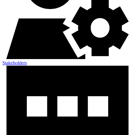
Stakeholders​​​​‌ ‍ ​‍​‍‌‍ ‌ ​‍‌‍‍‌‌‍‌ ‌‍‍‌‌‍ ‍​‍​‍​ ‍‍​‍​‍‌ ​ ‌‍​‌‌‍ ‍‌‍‍‌‌ ‌​‌ ‍‌​‍ ‍‌‍‍‌‌‍ ​‍​‍​‍ ​​‍​‍‌‍‍​‌ ​‍‌‍‌‌‌‍‌‍​‍​‍​ ‍‍​‍​‍‌‍‍​‌ ‌​‌ ‌​‌ ​​​ ‍‍​‍ ​‍ ‌‍ ​‌‍ ‌‍​ ‌‍​‌‌‍ ​‌‍‍​‌‍ ‌ ​ ‌ ‌​​ ‍‍​ ​ ​ ​ ​ ​ ​ ​ ​‍ ‌‍‍‌‌‍ ‍‌ ‌​‌‍‌‌‌‍ ‍‌ ‌​​‍ ‌‍‌‌‌‍‌​‌‍‍‌‌ ‌​​‍ ‌‍ ‌‌‍ ‌‍‌​‌‍‌‌​ ‌‌ ​​‌ ​‍‌‍‌‌‌ ​ ‌‍‌‌‌‍ ‍‌ ‌​‌‍​‌‌ ‌​‌‍‍‌‌‍ ‌‍ ‍​ ‍ ‌‍‍‌‌‍‌​​ ‌‌‍‌​​ ​‌‌‍​‍​ ‍​​ ‌​‌‍​‌​ ​​​ ‍​​‍ ‌​ ‌​​ ​ ​ ​‍​ ‌​​‍ ‌​ ‌​​ ‍​‌‍‌‍‌‍‌‍​‍ ‌‌‍​‌​ ‌​​ ​ ​ ‌‍​‍ ‌​ ‌​​ ​‍​ ‌ ​ ​​​ ‌‍‌‍​‍‌‍​‍​ ​‌​ ​ ‌‍‌​‌‍‌‍‌‍‌‌​ ‍ ‌ ‌​‌ ‍‌‌ ​​‌‍‌‌​ ‌‌‍​‌‌ ‌‌‌‍‌​‌‍‍‌‌‍‌‌‌‍ ‍‌‍​ ‌‍‌‌​ ‍ ‌ ​​‌‍​‌‌ ‌​‌‍‍​​ ‌‌ ‌​‌‍‍‌‌ ‌​‌‍ ​‌‍‌‌​ ‌‍​‍‌‍​‌‌ ​ ‌‍‌‌‌‌‌‌‌ ​‍‌‍ ​​ ‌‌‍‍​‌ ‌​‌ ‌​‌ ​​​‍‌‌​ ​ ‌​​‌​‍‌‌​ ​‍‌​‌‍​‍‌‌​ ​‍‌​‌‍‌‍ ​‌‍ ‌‍​ ‌‍​‌‌‍ ​‌‍‍​‌‍ ‌ ​ ‌ ‌​​‍‌‌​ ​ ‌​​‌​ ​ ​ ​ ​ ​ ​ ​ ​‍‌‍‌‍‍‌‌‍‌​​ ‌‌‍‌​​ ​‌‌‍​‍​ ‍​​ ‌​‌‍​‌​ ​​​ ‍​​‍ ‌​ ‌​​ ​ ​ ​‍​ ‌​​‍ ‌​ ‌​​ ‍​‌‍‌‍‌‍‌‍​‍ ‌‌‍​‌​ ‌​​ ​ ​ ‌‍​‍ ‌​ ‌​​ ​‍​ ‌ ​ ​​​ ‌‍‌‍​‍‌‍​‍​ ​‌​ ​ ‌‍‌​‌‍‌‍‌‍‌‌​‍‌‍‌ ‌​‌ ‍‌‌ ​​‌‍‌‌​ ‌‌‍​‌‌ ‌‌‌‍‌​‌‍‍‌‌‍‌‌‌‍ ‍‌‍​ ‌‍‌‌​‍‌‍‌ ​​‌‍​‌‌ ‌​‌‍‍​​ ‌‌ ‌​‌‍‍‌‌ ‌​‌‍ ​‌‍‌‌​‍‌‍‌ ​​‌‍‌‌‌ ​‍‌ ​ ‌ ​​‌‍‌‌‌‍​ ‌ ‌​‌‍‍‌‌ ‌‍‌‍‌‌​ ‌‌ ​​‌ ‌‌‌‍​‍‌‍ ​‌‍‍‌‌ ​ ‌‍‍​‌‍‌‌‌‍‌​​‍​‍‌ ‌