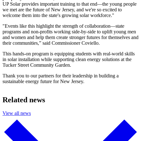
UP Solar provides important training to that end—the young people
we met are the future of New Jersey, and we're so excited to
welcome them into the state's growing solar workforce."​​​​‌ ‍ ​‍​‍‌‍ ‌ ​‍‌‍‍‌‌‍‌ ‌‍‍‌‌‍ ‍​‍​‍​ ‍‍​‍​‍‌ ​ ‌‍​‌‌‍ ‍‌‍‍‌‌ ‌​‌ ‍‌​‍ ‍‌‍‍‌‌‍ ​‍​‍​‍ ​​‍​‍‌‍‍​‌ ​‍‌‍‌‌‌‍‌‍​‍​‍​ ‍‍​‍​‍‌‍‍​‌ ‌​‌ ‌​‌ ​​​ ‍‍​‍ ​‍ ‌‍ ​‌‍ ‌‍​ ‌‍​‌‌‍ ​‌‍‍​‌‍ ‌ ​ ‌ ‌​​ ‍‍​ ​ ​ ​ ​ ​ ​ ​ ​‍ ‌‍‍‌‌‍ ‍‌ ‌​‌‍‌‌‌‍ ‍‌ ‌​​‍ ‌‍‌‌‌‍‌​‌‍‍‌‌ ‌​​‍ ‌‍ ‌‌‍ ‌‍‌​‌‍‌‌​ ‌‌ ​​‌ ​‍‌‍‌‌‌ ​ ‌‍‌‌‌‍ ‍‌ ‌​‌‍​‌‌ ‌​‌‍‍‌‌‍ ‌‍ ‍​ ‍ ‌‍‍‌‌‍‌​​ ‌‌‍‌‍‌‍​‌‌‍​‍​ ‌​‌‍​ ​ ‌‍​ ‌‌​ ‌​​‍ ‌‌‍​‍‌‍‌‍​ ​‍‌‍​‍​‍ ‌​ ‌​‌‍‌​​ ‍​​ ‍‌​‍ ‌​ ‍​​ ‍​‌‍‌​‌‍‌‍​‍ ‌​ ​‌​ ​‌​ ‍​‌‍‌‌​ ​‍​ ​​​ ‌ ​ ‌​‌‍​‌‌‍​ ​ ​ ​ ​‍​ ‍ ‌ ‌​‌ ‍‌‌ ​​‌‍‌‌​ ‌‌‍​‌‌ ​‍‌ ‌​‌‍‍‌‌‍​ ‌‍ ​‌‍‌‌​ ‍ ‌ ​​‌‍​‌‌ ‌​‌‍‍​​ ‌‌ ​ ‌‍‌‌‌‍​ ‌ ‌​‌‍‍‌‌‍ ‌‍ ‍‌ ​ ​‍‌‌​ ‌‌‌​​‍‌‌ ‌‍‍ ‌‍‌‌‌ ‍‌​‍‌‌​ ​ ‌​‌​​‍‌‌​ ​ ‌​‌​​‍‌‌​ ​‍​ ​‍‌‍‌‌​ ‌‍‌‍‌‌​ ​‍‌‍‌‌​ ‌​‌‍‌‌‌‍‌‌‌‍‌‌​ ‌​​ ‌ ​ ​‍​‍‌‌​ ​‍​ ​‍​‍‌‌​ ‌‌‌​‌​​‍ ‍‌‍​ ‌‍ ‌‍ ‍‌ ‌​‌‍‌‌‌‍ ‍‌ ‌​​‍‌‌​ ‌‌‌​​‍‌‌ ‌‍‍ ‌‍‌‌‌ ‍‌​‍‌‌​ ​ ‌​‌​​‍‌‌​ ​ ‌​‌​​‍‌‌​ ​‍​ ​‍​ ​​‌‍‌‍​ ‌‌‌‍​‍​ ​‌​ ‍‌​ ‌ ​ ‌ ‌‍‌​​ ‌‌​ ‍‌​ ‌​​‍‌‌​ ​‍​ ​‍​‍‌‌​ ‌‌‌​‌​​‍ ‍‌‍​ ‌‍‍​‌‍‍‌‌‍ ​‌‍‌​‌ ​‍‌‍‌‌‌‍ ‍​‍‌‌​ ‌‌‌​​‍‌‌ ‌‍‍ ‌‍‌‌‌ ‍‌​‍‌‌​ ​ ‌​‌​​‍‌‌​ ​ ‌​‌​​‍‌‌​ ​‍​ ​‍​ ​‍​ ‍​​ ​ ​ ‌​​ ‌‍​ ‍‌‌‍‌‌‌‍​ ​ ​​​ ‍​‌‍‌‍‌‍‌‌​‍‌‌​ ​‍​ ​‍​‍‌‌​ ‌‌‌​‌​​‍ ‍‌ ‌​‌‍‌‌‌ ‍​‌ ‌​​ ‌‍​‍‌‍​‌‌ ​ ‌‍‌‌‌‌‌‌‌ ​‍‌‍ ​​ ‌‌‍‍​‌ ‌​‌ ‌​‌ ​​​‍‌‌​ ​ ‌​​‌​‍‌‌​ ​‍‌​‌‍​‍‌‌​ ​‍‌​‌‍‌‍ ​‌‍ ‌‍​ ‌‍​‌‌‍ ​‌‍‍​‌‍ ‌ ​ ‌ ‌​​‍‌‌​ ​ ‌​​‌​ ​ ​ ​ ​ ​ ​ ​ ​‍‌‍‌‍‍‌‌‍‌​​ ‌‌‍‌‍‌‍​‌‌‍​‍​ ‌​‌‍​ ​ ‌‍​ ‌‌​ ‌​​‍ ‌‌‍​‍‌‍‌‍​ ​‍‌‍​‍​‍ ‌​ ‌​‌‍‌​​ ‍​​ ‍‌​‍ ‌​ ‍​​ ‍​‌‍‌​‌‍‌‍​‍ ‌​ ​‌​ ​‌​ ‍​‌‍‌‌​ ​‍​ ​​​ ‌ ​ ‌​‌‍​‌‌‍​ ​ ​ ​ ​‍​‍‌‍‌ ‌​‌ ‍‌‌ ​​‌‍‌‌​ ‌‌‍​‌‌ ​‍‌ ‌​‌‍‍‌‌‍​ ‌‍ ​‌‍‌‌​‍‌‍‌ ​​‌‍​‌‌ ‌​‌‍‍​​ ‌‌ ​ ‌‍‌‌‌‍​ ‌ ‌​‌‍‍‌‌‍ ‌‍ ‍‌ ​ ​‍‌‌​ ‌‌‌​​‍‌‌ ‌‍‍ ‌‍‌‌‌ ‍‌​‍‌‌​ ​ ‌​‌​​‍‌‌​ ​ ‌​‌​​‍‌‌​ ​‍​ ​‍‌‍‌‌​ ‌‍‌‍‌‌​ ​‍‌‍‌‌​ ‌​‌‍‌‌‌‍‌‌‌‍‌‌​ ‌​​ ‌ ​ ​‍​‍‌‌​ ​‍​ ​‍​‍‌‌​ ‌‌‌​‌​​‍ ‍‌‍​ ‌‍ ‌‍ ‍‌ ‌​‌‍‌‌‌‍ ‍‌ ‌​​‍‌‌​ ‌‌‌​​‍‌‌ ‌‍‍ ‌‍‌‌‌ ‍‌​‍‌‌​ ​ ‌​‌​​‍‌‌​ ​ ‌​‌​​‍‌‌​ ​‍​ ​‍​ ​​‌‍‌‍​ ‌‌‌‍​‍​ ​‌​ ‍‌​ ‌ ​ ‌ ‌‍‌​​ ‌‌​ ‍‌​ ‌​​‍‌‌​ ​‍​ ​‍​‍‌‌​ ‌‌‌​‌​​‍ ‍‌‍​ ‌‍‍​‌‍‍‌‌‍ ​‌‍‌​‌ ​‍‌‍‌‌‌‍ ‍​‍‌‌​ ‌‌‌​​‍‌‌ ‌‍‍ ‌‍‌‌‌ ‍‌​‍‌‌​ ​ ‌​‌​​‍‌‌​ ​ ‌​‌​​‍‌‌​ ​‍​ ​‍​ ​‍​ ‍​​ ​ ​ ‌​​ ‌‍​ ‍‌‌‍‌‌‌‍​ ​ ​​​ ‍​‌‍‌‍‌‍‌‌​‍‌‌​ ​‍​ ​‍​‍‌‌​ ‌‌‌​‌​​‍ ‍‌ ‌​‌‍‌‌‌ ‍​‌ ‌​​‍‌‍‌ ​​‌‍‌‌‌ ​‍‌ ​ ‌ ​​‌‍‌‌‌‍​ ‌ ‌​‌‍‍‌‌ ‌‍‌‍‌‌​ ‌‌ ​​‌ ‌‌‌‍​‍‌‍ ​‌‍‍‌‌ ​ ‌‍‍​‌‍‌‌‌‍‌​​‍​‍‌ ‌
"Events like this highlight the strength of collaboration—state
programs and non-profits working side-by-side to uplift young men
and women and help them create stronger futures for themselves and
their communities,” said Commissioner Coviello.​​​​‌ ‍ ​‍​‍‌‍ ‌ ​‍‌‍‍‌‌‍‌ ‌‍‍‌‌‍ ‍​‍​‍​ ‍‍​‍​‍‌ ​ ‌‍​‌‌‍ ‍‌‍‍‌‌ ‌​‌ ‍‌​‍ ‍‌‍‍‌‌‍ ​‍​‍​‍ ​​‍​‍‌‍‍​‌ ​‍‌‍‌‌‌‍‌‍​‍​‍​ ‍‍​‍​‍‌‍‍​‌ ‌​‌ ‌​‌ ​​​ ‍‍​‍ ​‍ ‌‍ ​‌‍ ‌‍​ ‌‍​‌‌‍ ​‌‍‍​‌‍ ‌ ​ ‌ ‌​​ ‍‍​ ​ ​ ​ ​ ​ ​ ​ ​‍ ‌‍‍‌‌‍ ‍‌ ‌​‌‍‌‌‌‍ ‍‌ ‌​​‍ ‌‍‌‌‌‍‌​‌‍‍‌‌ ‌​​‍ ‌‍ ‌‌‍ ‌‍‌​‌‍‌‌​ ‌‌ ​​‌ ​‍‌‍‌‌‌ ​ ‌‍‌‌‌‍ ‍‌ ‌​‌‍​‌‌ ‌​‌‍‍‌‌‍ ‌‍ ‍​ ‍ ‌‍‍‌‌‍‌​​ ‌‌‍‌‍‌‍​‌‌‍​‍​ ‌​‌‍​ ​ ‌‍​ ‌‌​ ‌​​‍ ‌‌‍​‍‌‍‌‍​ ​‍‌‍​‍​‍ ‌​ ‌​‌‍‌​​ ‍​​ ‍‌​‍ ‌​ ‍​​ ‍​‌‍‌​‌‍‌‍​‍ ‌​ ​‌​ ​‌​ ‍​‌‍‌‌​ ​‍​ ​​​ ‌ ​ ‌​‌‍​‌‌‍​ ​ ​ ​ ​‍​ ‍ ‌ ‌​‌ ‍‌‌ ​​‌‍‌‌​ ‌‌‍​‌‌ ​‍‌ ‌​‌‍‍‌‌‍​ ‌‍ ​‌‍‌‌​ ‍ ‌ ​​‌‍​‌‌ ‌​‌‍‍​​ ‌‌ ​ ‌‍‌‌‌‍​ ‌ ‌​‌‍‍‌‌‍ ‌‍ ‍‌ ​ ​‍‌‌​ ‌‌‌​​‍‌‌ ‌‍‍ ‌‍‌‌‌ ‍‌​‍‌‌​ ​ ‌​‌​​‍‌‌​ ​ ‌​‌​​‍‌‌​ ​‍​ ​‍‌‍‌‌​ ‌‍‌‍‌‌​ ​‍‌‍‌‌​ ‌​‌‍‌‌‌‍‌‌‌‍‌‌​ ‌​​ ‌ ​ ​‍​‍‌‌​ ​‍​ ​‍​‍‌‌​ ‌‌‌​‌​​‍ ‍‌‍​ ‌‍ ‌‍ ‍‌ ‌​‌‍‌‌‌‍ ‍‌ ‌​​‍‌‌​ ‌‌‌​​‍‌‌ ‌‍‍ ‌‍‌‌‌ ‍‌​‍‌‌​ ​ ‌​‌​​‍‌‌​ ​ ‌​‌​​‍‌‌​ ​‍​ ​‍​ ​ ​ ‌​​ ‍​‌‍‌​​ ​ ​ ‌‌‌‍​ ​ ‌‍‌‍‌​​ ‌‍​ ​​​ ‌ ​‍‌‌​ ​‍​ ​‍​‍‌‌​ ‌‌‌​‌​​‍ ‍‌‍​ ‌‍‍​‌‍‍‌‌‍ ​‌‍‌​‌ ​‍‌‍‌‌‌‍ ‍​‍‌‌​ ‌‌‌​​‍‌‌ ‌‍‍ ‌‍‌‌‌ ‍‌​‍‌‌​ ​ ‌​‌​​‍‌‌​ ​ ‌​‌​​‍‌‌​ ​‍​ ​‍​ ​ ‌‍‌‌​ ​‍​ ​ ​ ​​‌‍‌‍‌‍​‍​ ​​​ ​‍​ ‍‌‌‍​‌​ ‌‍​‍‌‌​ ​‍​ ​‍​‍‌‌​ ‌‌‌​‌​​‍ ‍‌ ‌​‌‍‌‌‌ ‍​‌ ‌​​ ‌‍​‍‌‍​‌‌ ​ ‌‍‌‌‌‌‌‌‌ ​‍‌‍ ​​ ‌‌‍‍​‌ ‌​‌ ‌​‌ ​​​‍‌‌​ ​ ‌​​‌​‍‌‌​ ​‍‌​‌‍​‍‌‌​ ​‍‌​‌‍‌‍ ​‌‍ ‌‍​ ‌‍​‌‌‍ ​‌‍‍​‌‍ ‌ ​ ‌ ‌​​‍‌‌​ ​ ‌​​‌​ ​ ​ ​ ​ ​ ​ ​ ​‍‌‍‌‍‍‌‌‍‌​​ ‌‌‍‌‍‌‍​‌‌‍​‍​ ‌​‌‍​ ​ ‌‍​ ‌‌​ ‌​​‍ ‌‌‍​‍‌‍‌‍​ ​‍‌‍​‍​‍ ‌​ ‌​‌‍‌​​ ‍​​ ‍‌​‍ ‌​ ‍​​ ‍​‌‍‌​‌‍‌‍​‍ ‌​ ​‌​ ​‌​ ‍​‌‍‌‌​ ​‍​ ​​​ ‌ ​ ‌​‌‍​‌‌‍​ ​ ​ ​ ​‍​‍‌‍‌ ‌​‌ ‍‌‌ ​​‌‍‌‌​ ‌‌‍​‌‌ ​‍‌ ‌​‌‍‍‌‌‍​ ‌‍ ​‌‍‌‌​‍‌‍‌ ​​‌‍​‌‌ ‌​‌‍‍​​ ‌‌ ​ ‌‍‌‌‌‍​ ‌ ‌​‌‍‍‌‌‍ ‌‍ ‍‌ ​ ​‍‌‌​ ‌‌‌​​‍‌‌ ‌‍‍ ‌‍‌‌‌ ‍‌​‍‌‌​ ​ ‌​‌​​‍‌‌​ ​ ‌​‌​​‍‌‌​ ​‍​ ​‍‌‍‌‌​ ‌‍‌‍‌‌​ ​‍‌‍‌‌​ ‌​‌‍‌‌‌‍‌‌‌‍‌‌​ ‌​​ ‌ ​ ​‍​‍‌‌​ ​‍​ ​‍​‍‌‌​ ‌‌‌​‌​​‍ ‍‌‍​ ‌‍ ‌‍ ‍‌ ‌​‌‍‌‌‌‍ ‍‌ ‌​​‍‌‌​ ‌‌‌​​‍‌‌ ‌‍‍ ‌‍‌‌‌ ‍‌​‍‌‌​ ​ ‌​‌​​‍‌‌​ ​ ‌​‌​​‍‌‌​ ​‍​ ​‍​ ​ ​ ‌​​ ‍​‌‍‌​​ ​ ​ ‌‌‌‍​ ​ ‌‍‌‍‌​​ ‌‍​ ​​​ ‌ ​‍‌‌​ ​‍​ ​‍​‍‌‌​ ‌‌‌​‌​​‍ ‍‌‍​ ‌‍‍​‌‍‍‌‌‍ ​‌‍‌​‌ ​‍‌‍‌‌‌‍ ‍​‍‌‌​ ‌‌‌​​‍‌‌ ‌‍‍ ‌‍‌‌‌ ‍‌​‍‌‌​ ​ ‌​‌​​‍‌‌​ ​ ‌​‌​​‍‌‌​ ​‍​ ​‍​ ​ ‌‍‌‌​ ​‍​ ​ ​ ​​‌‍‌‍‌‍​‍​ ​​​ ​‍​ ‍‌‌‍​‌​ ‌‍​‍‌‌​ ​‍​ ​‍​‍‌‌​ ‌‌‌​‌​​‍ ‍‌ ‌​‌‍‌‌‌ ‍​‌ ‌​​‍‌‍‌ ​​‌‍‌‌‌ ​‍‌ ​ ‌ ​​‌‍‌‌‌‍​ ‌ ‌​‌‍‍‌‌ ‌‍‌‍‌‌​ ‌‌ ​​‌ ‌‌‌‍​‍‌‍ ​‌‍‍‌‌ ​ ‌‍‍​‌‍‌‌‌‍‌​​‍​‍‌ ‌
This hands-on program is equipping students with real-world skills
in solar installation while supporting clean energy solutions at the
Tucker Street Community Garden.​​​​‌ ‍ ​‍​‍‌‍ ‌ ​‍‌‍‍‌‌‍‌ ‌‍‍‌‌‍ ‍​‍​‍​ ‍‍​‍​‍‌ ​ ‌‍​‌‌‍ ‍‌‍‍‌‌ ‌​‌ ‍‌​‍ ‍‌‍‍‌‌‍ ​‍​‍​‍ ​​‍​‍‌‍‍​‌ ​‍‌‍‌‌‌‍‌‍​‍​‍​ ‍‍​‍​‍‌‍‍​‌ ‌​‌ ‌​‌ ​​​ ‍‍​‍ ​‍ ‌‍ ​‌‍ ‌‍​ ‌‍​‌‌‍ ​‌‍‍​‌‍ ‌ ​ ‌ ‌​​ ‍‍​ ​ ​ ​ ​ ​ ​ ​ ​‍ ‌‍‍‌‌‍ ‍‌ ‌​‌‍‌‌‌‍ ‍‌ ‌​​‍ ‌‍‌‌‌‍‌​‌‍‍‌‌ ‌​​‍ ‌‍ ‌‌‍ ‌‍‌​‌‍‌‌​ ‌‌ ​​‌ ​‍‌‍‌‌‌ ​ ‌‍‌‌‌‍ ‍‌ ‌​‌‍​‌‌ ‌​‌‍‍‌‌‍ ‌‍ ‍​ ‍ ‌‍‍‌‌‍‌​​ ‌‌‍‌‍‌‍​‌‌‍​‍​ ‌​‌‍​ ​ ‌‍​ ‌‌​ ‌​​‍ ‌‌‍​‍‌‍‌‍​ ​‍‌‍​‍​‍ ‌​ ‌​‌‍‌​​ ‍​​ ‍‌​‍ ‌​ ‍​​ ‍​‌‍‌​‌‍‌‍​‍ ‌​ ​‌​ ​‌​ ‍​‌‍‌‌​ ​‍​ ​​​ ‌ ​ ‌​‌‍​‌‌‍​ ​ ​ ​ ​‍​ ‍ ‌ ‌​‌ ‍‌‌ ​​‌‍‌‌​ ‌‌‍​‌‌ ​‍‌ ‌​‌‍‍‌‌‍​ ‌‍ ​‌‍‌‌​ ‍ ‌ ​​‌‍​‌‌ ‌​‌‍‍​​ ‌‌ ​ ‌‍‌‌‌‍​ ‌ ‌​‌‍‍‌‌‍ ‌‍ ‍‌ ​ ​‍‌‌​ ‌‌‌​​‍‌‌ ‌‍‍ ‌‍‌‌‌ ‍‌​‍‌‌​ ​ ‌​‌​​‍‌‌​ ​ ‌​‌​​‍‌‌​ ​‍​ ​‍‌‍‌‌​ ‌‍‌‍‌‌​ ​‍‌‍‌‌​ ‌​‌‍‌‌‌‍‌‌‌‍‌‌​ ‌​​ ‌ ​ ​‍​‍‌‌​ ​‍​ ​‍​‍‌‌​ ‌‌‌​‌​​‍ ‍‌‍​ ‌‍ ‌‍ ‍‌ ‌​‌‍‌‌‌‍ ‍‌ ‌​​‍‌‌​ ‌‌‌​​‍‌‌ ‌‍‍ ‌‍‌‌‌ ‍‌​‍‌‌​ ​ ‌​‌​​‍‌‌​ ​ ‌​‌​​‍‌‌​ ​‍​ ​‍‌‍​‌​ ‌​​ ​‍​ ​​​ ​ ​ ‌ ‌‍‌‌‌‍​ ​ ‌‌​ ‌‍​ ‌ ​ ‌‌​‍‌‌​ ​‍​ ​‍​‍‌‌​ ‌‌‌​‌​​‍ ‍‌‍​ ‌‍‍​‌‍‍‌‌‍ ​‌‍‌​‌ ​‍‌‍‌‌‌‍ ‍​‍‌‌​ ‌‌‌​​‍‌‌ ‌‍‍ ‌‍‌‌‌ ‍‌​‍‌‌​ ​ ‌​‌​​‍‌‌​ ​ ‌​‌​​‍‌‌​ ​‍​ ​‍​ ‌‌​ ‌ ​ ​‌​ ​‍​ ‍‌​ ​‍​ ‍‌​ ​‍​ ‍‌​ ‌​​ ​‌‌‍​‍​‍‌‌​ ​‍​ ​‍​‍‌‌​ ‌‌‌​‌​​‍ ‍‌ ‌​‌‍‌‌‌ ‍​‌ ‌​​ ‌‍​‍‌‍​‌‌ ​ ‌‍‌‌‌‌‌‌‌ ​‍‌‍ ​​ ‌‌‍‍​‌ ‌​‌ ‌​‌ ​​​‍‌‌​ ​ ‌​​‌​‍‌‌​ ​‍‌​‌‍​‍‌‌​ ​‍‌​‌‍‌‍ ​‌‍ ‌‍​ ‌‍​‌‌‍ ​‌‍‍​‌‍ ‌ ​ ‌ ‌​​‍‌‌​ ​ ‌​​‌​ ​ ​ ​ ​ ​ ​ ​ ​‍‌‍‌‍‍‌‌‍‌​​ ‌‌‍‌‍‌‍​‌‌‍​‍​ ‌​‌‍​ ​ ‌‍​ ‌‌​ ‌​​‍ ‌‌‍​‍‌‍‌‍​ ​‍‌‍​‍​‍ ‌​ ‌​‌‍‌​​ ‍​​ ‍‌​‍ ‌​ ‍​​ ‍​‌‍‌​‌‍‌‍​‍ ‌​ ​‌​ ​‌​ ‍​‌‍‌‌​ ​‍​ ​​​ ‌ ​ ‌​‌‍​‌‌‍​ ​ ​ ​ ​‍​‍‌‍‌ ‌​‌ ‍‌‌ ​​‌‍‌‌​ ‌‌‍​‌‌ ​‍‌ ‌​‌‍‍‌‌‍​ ‌‍ ​‌‍‌‌​‍‌‍‌ ​​‌‍​‌‌ ‌​‌‍‍​​ ‌‌ ​ ‌‍‌‌‌‍​ ‌ ‌​‌‍‍‌‌‍ ‌‍ ‍‌ ​ ​‍‌‌​ ‌‌‌​​‍‌‌ ‌‍‍ ‌‍‌‌‌ ‍‌​‍‌‌​ ​ ‌​‌​​‍‌‌​ ​ ‌​‌​​‍‌‌​ ​‍​ ​‍‌‍‌‌​ ‌‍‌‍‌‌​ ​‍‌‍‌‌​ ‌​‌‍‌‌‌‍‌‌‌‍‌‌​ ‌​​ ‌ ​ ​‍​‍‌‌​ ​‍​ ​‍​‍‌‌​ ‌‌‌​‌​​‍ ‍‌‍​ ‌‍ ‌‍ ‍‌ ‌​‌‍‌‌‌‍ ‍‌ ‌​​‍‌‌​ ‌‌‌​​‍‌‌ ‌‍‍ ‌‍‌‌‌ ‍‌​‍‌‌​ ​ ‌​‌​​‍‌‌​ ​ ‌​‌​​‍‌‌​ ​‍​ ​‍‌‍​‌​ ‌​​ ​‍​ ​​​ ​ ​ ‌ ‌‍‌‌‌‍​ ​ ‌‌​ ‌‍​ ‌ ​ ‌‌​‍‌‌​ ​‍​ ​‍​‍‌‌​ ‌‌‌​‌​​‍ ‍‌‍​ ‌‍‍​‌‍‍‌‌‍ ​‌‍‌​‌ ​‍‌‍‌‌‌‍ ‍​‍‌‌​ ‌‌‌​​‍‌‌ ‌‍‍ ‌‍‌‌‌ ‍‌​‍‌‌​ ​ ‌​‌​​‍‌‌​ ​ ‌​‌​​‍‌‌​ ​‍​ ​‍​ ‌‌​ ‌ ​ ​‌​ ​‍​ ‍‌​ ​‍​ ‍‌​ ​‍​ ‍‌​ ‌​​ ​‌‌‍​‍​‍‌‌​ ​‍​ ​‍​‍‌‌​ ‌‌‌​‌​​‍ ‍‌ ‌​‌‍‌‌‌ ‍​‌ ‌​​‍‌‍‌ ​​‌‍‌‌‌ ​‍‌ ​ ‌ ​​‌‍‌‌‌‍​ ‌ ‌​‌‍‍‌‌ ‌‍‌‍‌‌​ ‌‌ ​​‌ ‌‌‌‍​‍‌‍ ​‌‍‍‌‌ ​ ‌‍‍​‌‍‌‌‌‍‌​​‍​‍‌ ‌
Thank you to our partners for their leadership in building a
sustainable energy future for New Jersey.​​​​‌ ‍ ​‍​‍‌‍ ‌ ​‍‌‍‍‌‌‍‌ ‌‍‍‌‌‍ ‍​‍​‍​ ‍‍​‍​‍‌ ​ ‌‍​‌‌‍ ‍‌‍‍‌‌ ‌​‌ ‍‌​‍ ‍‌‍‍‌‌‍ ​‍​‍​‍ ​​‍​‍‌‍‍​‌ ​‍‌‍‌‌‌‍‌‍​‍​‍​ ‍‍​‍​‍‌‍‍​‌ ‌​‌ ‌​‌ ​​​ ‍‍​‍ ​‍ ‌‍ ​‌‍ ‌‍​ ‌‍​‌‌‍ ​‌‍‍​‌‍ ‌ ​ ‌ ‌​​ ‍‍​ ​ ​ ​ ​ ​ ​ ​ ​‍ ‌‍‍‌‌‍ ‍‌ ‌​‌‍‌‌‌‍ ‍‌ ‌​​‍ ‌‍‌‌‌‍‌​‌‍‍‌‌ ‌​​‍ ‌‍ ‌‌‍ ‌‍‌​‌‍‌‌​ ‌‌ ​​‌ ​‍‌‍‌‌‌ ​ ‌‍‌‌‌‍ ‍‌ ‌​‌‍​‌‌ ‌​‌‍‍‌‌‍ ‌‍ ‍​ ‍ ‌‍‍‌‌‍‌​​ ‌‌‍‌‍‌‍​‌‌‍​‍​ ‌​‌‍​ ​ ‌‍​ ‌‌​ ‌​​‍ ‌‌‍​‍‌‍‌‍​ ​‍‌‍​‍​‍ ‌​ ‌​‌‍‌​​ ‍​​ ‍‌​‍ ‌​ ‍​​ ‍​‌‍‌​‌‍‌‍​‍ ‌​ ​‌​ ​‌​ ‍​‌‍‌‌​ ​‍​ ​​​ ‌ ​ ‌​‌‍​‌‌‍​ ​ ​ ​ ​‍​ ‍ ‌ ‌​‌ ‍‌‌ ​​‌‍‌‌​ ‌‌‍​‌‌ ​‍‌ ‌​‌‍‍‌‌‍​ ‌‍ ​‌‍‌‌​ ‍ ‌ ​​‌‍​‌‌ ‌​‌‍‍​​ ‌‌ ​ ‌‍‌‌‌‍​ ‌ ‌​‌‍‍‌‌‍ ‌‍ ‍‌ ​ ​‍‌‌​ ‌‌‌​​‍‌‌ ‌‍‍ ‌‍‌‌‌ ‍‌​‍‌‌​ ​ ‌​‌​​‍‌‌​ ​ ‌​‌​​‍‌‌​ ​‍​ ​‍‌‍‌‌​ ‌‍‌‍‌‌​ ​‍‌‍‌‌​ ‌​‌‍‌‌‌‍‌‌‌‍‌‌​ ‌​​ ‌ ​ ​‍​‍‌‌​ ​‍​ ​‍​‍‌‌​ ‌‌‌​‌​​‍ ‍‌‍​ ‌‍ ‌‍ ‍‌ ‌​‌‍‌‌‌‍ ‍‌ ‌​​‍‌‌​ ‌‌‌​​‍‌‌ ‌‍‍ ‌‍‌‌‌ ‍‌​‍‌‌​ ​ ‌​‌​​‍‌‌​ ​ ‌​‌​​‍‌‌​ ​‍​ ​‍‌‍‌​​ ‌ ​ ​ ​ ‍‌​ ‍‌​ ‌​​ ‌​​ ‌​​ ‍​​ ‌​​ ​‍‌‍‌​​‍‌‌​ ​‍​ ​‍​‍‌‌​ ‌‌‌​‌​​‍ ‍‌‍​ ‌‍‍​‌‍‍‌‌‍ ​‌‍‌​‌ ​‍‌‍‌‌‌‍ ‍​‍‌‌​ ‌‌‌​​‍‌‌ ‌‍‍ ‌‍‌‌‌ ‍‌​‍‌‌​ ​ ‌​‌​​‍‌‌​ ​ ‌​‌​​‍‌‌​ ​‍​ ​‍​ ​‌‌‍​‍​ ​‌​ ​​​ ‍​​ ‍​‌‍‌‌​ ‌‌​ ‌‌‌‍​ ‌‍​‍‌‍‌‍​‍‌‌​ ​‍​ ​‍​‍‌‌​ ‌‌‌​‌​​‍ ‍‌ ‌​‌‍‌‌‌ ‍​‌ ‌​​ ‌‍​‍‌‍​‌‌ ​ ‌‍‌‌‌‌‌‌‌ ​‍‌‍ ​​ ‌‌‍‍​‌ ‌​‌ ‌​‌ ​​​‍‌‌​ ​ ‌​​‌​‍‌‌​ ​‍‌​‌‍​‍‌‌​ ​‍‌​‌‍‌‍ ​‌‍ ‌‍​ ‌‍​‌‌‍ ​‌‍‍​‌‍ ‌ ​ ‌ ‌​​‍‌‌​ ​ ‌​​‌​ ​ ​ ​ ​ ​ ​ ​ ​‍‌‍‌‍‍‌‌‍‌​​ ‌‌‍‌‍‌‍​‌‌‍​‍​ ‌​‌‍​ ​ ‌‍​ ‌‌​ ‌​​‍ ‌‌‍​‍‌‍‌‍​ ​‍‌‍​‍​‍ ‌​ ‌​‌‍‌​​ ‍​​ ‍‌​‍ ‌​ ‍​​ ‍​‌‍‌​‌‍‌‍​‍ ‌​ ​‌​ ​‌​ ‍​‌‍‌‌​ ​‍​ ​​​ ‌ ​ ‌​‌‍​‌‌‍​ ​ ​ ​ ​‍​‍‌‍‌ ‌​‌ ‍‌‌ ​​‌‍‌‌​ ‌‌‍​‌‌ ​‍‌ ‌​‌‍‍‌‌‍​ ‌‍ ​‌‍‌‌​‍‌‍‌ ​​‌‍​‌‌ ‌​‌‍‍​​ ‌‌ ​ ‌‍‌‌‌‍​ ‌ ‌​‌‍‍‌‌‍ ‌‍ ‍‌ ​ ​‍‌‌​ ‌‌‌​​‍‌‌ ‌‍‍ ‌‍‌‌‌ ‍‌​‍‌‌​ ​ ‌​‌​​‍‌‌​ ​ ‌​‌​​‍‌‌​ ​‍​ ​‍‌‍‌‌​ ‌‍‌‍‌‌​ ​‍‌‍‌‌​ ‌​‌‍‌‌‌‍‌‌‌‍‌‌​ ‌​​ ‌ ​ ​‍​‍‌‌​ ​‍​ ​‍​‍‌‌​ ‌‌‌​‌​​‍ ‍‌‍​ ‌‍ ‌‍ ‍‌ ‌​‌‍‌‌‌‍ ‍‌ ‌​​‍‌‌​ ‌‌‌​​‍‌‌ ‌‍‍ ‌‍‌‌‌ ‍‌​‍‌‌​ ​ ‌​‌​​‍‌‌​ ​ ‌​‌​​‍‌‌​ ​‍​ ​‍‌‍‌​​ ‌ ​ ​ ​ ‍‌​ ‍‌​ ‌​​ ‌​​ ‌​​ ‍​​ ‌​​ ​‍‌‍‌​​‍‌‌​ ​‍​ ​‍​‍‌‌​ ‌‌‌​‌​​‍ ‍‌‍​ ‌‍‍​‌‍‍‌‌‍ ​‌‍‌​‌ ​‍‌‍‌‌‌‍ ‍​‍‌‌​ ‌‌‌​​‍‌‌ ‌‍‍ ‌‍‌‌‌ ‍‌​‍‌‌​ ​ ‌​‌​​‍‌‌​ ​ ‌​‌​​‍‌‌​ ​‍​ ​‍​ ​‌‌‍​‍​ ​‌​ ​​​ ‍​​ ‍​‌‍‌‌​ ‌‌​ ‌‌‌‍​ ‌‍​‍‌‍‌‍​‍‌‌​ ​‍​ ​‍​‍‌‌​ ‌‌‌​‌​​‍ ‍‌ ‌​‌‍‌‌‌ ‍​‌ ‌​​‍‌‍‌ ​​‌‍‌‌‌ ​‍‌ ​ ‌ ​​‌‍‌‌‌‍​ ‌ ‌​‌‍‍‌‌ ‌‍‌‍‌‌​ ‌‌ ​​‌ ‌‌‌‍​‍‌‍ ​‌‍‍‌‌ ​ ‌‍‍​‌‍‌‌‌‍‌​​‍​‍‌ ‌
Related news
View all news