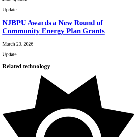
Update
NJBPU Awards a New Round of
Community Energy Plan Grants​​​​‌ ‍ ​‍​‍‌‍ ‌ ​‍‌‍‍‌‌‍‌ ‌‍‍‌‌‍ ‍​‍​‍​ ‍‍​‍​‍‌ ​ ‌‍​‌‌‍ ‍‌‍‍‌‌ ‌​‌ ‍‌​‍ ‍‌‍‍‌‌‍ ​‍​‍​‍ ​​‍​‍‌‍‍​‌ ​‍‌‍‌‌‌‍‌‍​‍​‍​ ‍‍​‍​‍‌‍‍​‌ ‌​‌ ‌​‌ ​​​ ‍‍​‍ ​‍ ‌‍ ​‌‍ ‌‍​ ‌‍​‌‌‍ ​‌‍‍​‌‍ ‌ ​ ‌ ‌​​ ‍‍​ ​ ​ ​ ​ ​ ​ ​ ​‍ ‌‍‍‌‌‍ ‍‌ ‌​‌‍‌‌‌‍ ‍‌ ‌​​‍ ‌‍‌‌‌‍‌​‌‍‍‌‌ ‌​​‍ ‌‍ ‌‌‍ ‌‍‌​‌‍‌‌​ ‌‌ ​​‌ ​‍‌‍‌‌‌ ​ ‌‍‌‌‌‍ ‍‌ ‌​‌‍​‌‌ ‌​‌‍‍‌‌‍ ‌‍ ‍​ ‍ ‌‍‍‌‌‍‌​​ ‌​ ​‍​ ‍​​ ​ ‌‍​ ​ ​ ​ ​​​ ‌‌‌‍​ ​‍ ‌​ ‌‌‌‍‌‌​ ​​‌‍‌‍​‍ ‌​ ‌​​ ​‍​ ‌ ‌‍‌‌​‍ ‌‌‍​‌‌‍​‌​ ​‌​ ​​​‍ ‌​ ‌​​ ​​​ ‌ ‌‍‌‌​ ‌ ​ ‍​​ ‌‌​ ‍‌‌‍​‌​ ‌ ​ ‌‍‌‍‌‌​ ‍ ‌ ‌​‌ ‍‌‌ ​​‌‍‌‌​ ‌‌‍​‌‌ ​‍‌ ‌​‌‍‍‌‌‍​ ‌‍ ​‌‍‌‌​ ‍ ‌ ​​‌‍​‌‌ ‌​‌‍‍​​ ‌‌ ‌​‌‍‍‌‌ ‌​‌‍ ​‌‍‌‌​ ‌‍​‍‌‍​‌‌ ​ ‌‍‌‌‌‌‌‌‌ ​‍‌‍ ​​ ‌‌‍‍​‌ ‌​‌ ‌​‌ ​​​‍‌‌​ ​ ‌​​‌​‍‌‌​ ​‍‌​‌‍​‍‌‌​ ​‍‌​‌‍‌‍ ​‌‍ ‌‍​ ‌‍​‌‌‍ ​‌‍‍​‌‍ ‌ ​ ‌ ‌​​‍‌‌​ ​ ‌​​‌​ ​ ​ ​ ​ ​ ​ ​ ​‍‌‍‌‍‍‌‌‍‌​​ ‌​ ​‍​ ‍​​ ​ ‌‍​ ​ ​ ​ ​​​ ‌‌‌‍​ ​‍ ‌​ ‌‌‌‍‌‌​ ​​‌‍‌‍​‍ ‌​ ‌​​ ​‍​ ‌ ‌‍‌‌​‍ ‌‌‍​‌‌‍​‌​ ​‌​ ​​​‍ ‌​ ‌​​ ​​​ ‌ ‌‍‌‌​ ‌ ​ ‍​​ ‌‌​ ‍‌‌‍​‌​ ‌ ​ ‌‍‌‍‌‌​‍‌‍‌ ‌​‌ ‍‌‌ ​​‌‍‌‌​ ‌‌‍​‌‌ ​‍‌ ‌​‌‍‍‌‌‍​ ‌‍ ​‌‍‌‌​‍‌‍‌ ​​‌‍​‌‌ ‌​‌‍‍​​ ‌‌ ‌​‌‍‍‌‌ ‌​‌‍ ​‌‍‌‌​‍‌‍‌ ​​‌‍‌‌‌ ​‍‌ ​ ‌ ​​‌‍‌‌‌‍​ ‌ ‌​‌‍‍‌‌ ‌‍‌‍‌‌​ ‌‌ ​​‌ ‌‌‌‍​‍‌‍ ​‌‍‍‌‌ ​ ‌‍‍​‌‍‌‌‌‍‌​​‍​‍‌ ‌
March 23, 2026
Update
Related technology