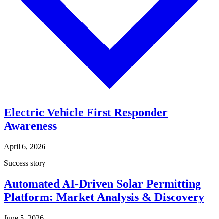
Electric Vehicle First Responder
Awareness​​​​‌ ‍ ​‍​‍‌‍ ‌ ​‍‌‍‍‌‌‍‌ ‌‍‍‌‌‍ ‍​‍​‍​ ‍‍​‍​‍‌ ​ ‌‍​‌‌‍ ‍‌‍‍‌‌ ‌​‌ ‍‌​‍ ‍‌‍‍‌‌‍ ​‍​‍​‍ ​​‍​‍‌‍‍​‌ ​‍‌‍‌‌‌‍‌‍​‍​‍​ ‍‍​‍​‍‌‍‍​‌ ‌​‌ ‌​‌ ​​​ ‍‍​‍ ​‍ ‌‍ ​‌‍ ‌‍​ ‌‍​‌‌‍ ​‌‍‍​‌‍ ‌ ​ ‌ ‌​​ ‍‍​ ​ ​ ​ ​ ​ ​ ​ ​‍ ‌‍‍‌‌‍ ‍‌ ‌​‌‍‌‌‌‍ ‍‌ ‌​​‍ ‌‍‌‌‌‍‌​‌‍‍‌‌ ‌​​‍ ‌‍ ‌‌‍ ‌‍‌​‌‍‌‌​ ‌‌ ​​‌ ​‍‌‍‌‌‌ ​ ‌‍‌‌‌‍ ‍‌ ‌​‌‍​‌‌ ‌​‌‍‍‌‌‍ ‌‍ ‍​ ‍ ‌‍‍‌‌‍‌​​ ‌​ ​​​ ‌​‌‍‌‍‌‍‌​​ ​ ​ ​‌‌‍​ ​ ‌‌​‍ ‌‌‍‌​​ ‍‌​ ‌ ​ ‍​​‍ ‌​ ‌​​ ‌‍​ ​ ​ ‌‍​‍ ‌​ ‍‌​ ​‍​ ‌​​ ​ ​‍ ‌​ ​‌​ ‍​‌‍​‍​ ​‌​ ‌‌​ ‌ ‌‍​ ​ ‌‍‌‍‌‍​ ​​​ ‌‍‌‍​‌​ ‍ ‌ ‌​‌ ‍‌‌ ​​‌‍‌‌​ ‌‌‍​‌‌ ​‍‌ ‌​‌‍‍‌‌‍​ ‌‍ ​‌‍‌‌​ ‍ ‌ ​​‌‍​‌‌ ‌​‌‍‍​​ ‌‌ ‌​‌‍‍‌‌ ‌​‌‍ ​‌‍‌‌​ ‌‍​‍‌‍​‌‌ ​ ‌‍‌‌‌‌‌‌‌ ​‍‌‍ ​​ ‌‌‍‍​‌ ‌​‌ ‌​‌ ​​​‍‌‌​ ​ ‌​​‌​‍‌‌​ ​‍‌​‌‍​‍‌‌​ ​‍‌​‌‍‌‍ ​‌‍ ‌‍​ ‌‍​‌‌‍ ​‌‍‍​‌‍ ‌ ​ ‌ ‌​​‍‌‌​ ​ ‌​​‌​ ​ ​ ​ ​ ​ ​ ​ ​‍‌‍‌‍‍‌‌‍‌​​ ‌​ ​​​ ‌​‌‍‌‍‌‍‌​​ ​ ​ ​‌‌‍​ ​ ‌‌​‍ ‌‌‍‌​​ ‍‌​ ‌ ​ ‍​​‍ ‌​ ‌​​ ‌‍​ ​ ​ ‌‍​‍ ‌​ ‍‌​ ​‍​ ‌​​ ​ ​‍ ‌​ ​‌​ ‍​‌‍​‍​ ​‌​ ‌‌​ ‌ ‌‍​ ​ ‌‍‌‍‌‍​ ​​​ ‌‍‌‍​‌​‍‌‍‌ ‌​‌ ‍‌‌ ​​‌‍‌‌​ ‌‌‍​‌‌ ​‍‌ ‌​‌‍‍‌‌‍​ ‌‍ ​‌‍‌‌​‍‌‍‌ ​​‌‍​‌‌ ‌​‌‍‍​​ ‌‌ ‌​‌‍‍‌‌ ‌​‌‍ ​‌‍‌‌​‍‌‍‌ ​​‌‍‌‌‌ ​‍‌ ​ ‌ ​​‌‍‌‌‌‍​ ‌ ‌​‌‍‍‌‌ ‌‍‌‍‌‌​ ‌‌ ​​‌ ‌‌‌‍​‍‌‍ ​‌‍‍‌‌ ​ ‌‍‍​‌‍‌‌‌‍‌​​‍​‍‌ ‌
April 6, 2026
Success story
Automated AI-Driven Solar Permitting
Platform: Market Analysis & Discovery​​​​‌ ‍ ​‍​‍‌‍ ‌ ​‍‌‍‍‌‌‍‌ ‌‍‍‌‌‍ ‍​‍​‍​ ‍‍​‍​‍‌ ​ ‌‍​‌‌‍ ‍‌‍‍‌‌ ‌​‌ ‍‌​‍ ‍‌‍‍‌‌‍ ​‍​‍​‍ ​​‍​‍‌‍‍​‌ ​‍‌‍‌‌‌‍‌‍​‍​‍​ ‍‍​‍​‍‌‍‍​‌ ‌​‌ ‌​‌ ​​​ ‍‍​‍ ​‍ ‌‍ ​‌‍ ‌‍​ ‌‍​‌‌‍ ​‌‍‍​‌‍ ‌ ​ ‌ ‌​​ ‍‍​ ​ ​ ​ ​ ​ ​ ​ ​‍ ‌‍‍‌‌‍ ‍‌ ‌​‌‍‌‌‌‍ ‍‌ ‌​​‍ ‌‍‌‌‌‍‌​‌‍‍‌‌ ‌​​‍ ‌‍ ‌‌‍ ‌‍‌​‌‍‌‌​ ‌‌ ​​‌ ​‍‌‍‌‌‌ ​ ‌‍‌‌‌‍ ‍‌ ‌​‌‍​‌‌ ‌​‌‍‍‌‌‍ ‌‍ ‍​ ‍ ‌‍‍‌‌‍‌​​ ‌​ ​​​ ‍​‌‍‌​​ ‍‌​ ​​​ ‌‌​ ‍​‌‍​‌​‍ ‌‌‍​‌​ ​‌​ ​ ​ ​‌​‍ ‌​ ‌​​ ​‍​ ‌​‌‍‌‌​‍ ‌​ ‍​​ ​ ​ ​‌​ ​‍​‍ ‌​ ​​‌‍‌‍​ ​​​ ‌‌‌‍​ ​ ‍​​ ‍‌​ ‌​​ ‌ ‌‍‌‌​ ‌ ​ ​‌​ ‍ ‌ ‌​‌ ‍‌‌ ​​‌‍‌‌​ ‌‌‍​‌‌ ​‍‌ ‌​‌‍‍‌‌‍​ ‌‍ ​‌‍‌‌​ ‍ ‌ ​​‌‍​‌‌ ‌​‌‍‍​​ ‌‌ ‌​‌‍‍‌‌ ‌​‌‍ ​‌‍‌‌​ ‌‍​‍‌‍​‌‌ ​ ‌‍‌‌‌‌‌‌‌ ​‍‌‍ ​​ ‌‌‍‍​‌ ‌​‌ ‌​‌ ​​​‍‌‌​ ​ ‌​​‌​‍‌‌​ ​‍‌​‌‍​‍‌‌​ ​‍‌​‌‍‌‍ ​‌‍ ‌‍​ ‌‍​‌‌‍ ​‌‍‍​‌‍ ‌ ​ ‌ ‌​​‍‌‌​ ​ ‌​​‌​ ​ ​ ​ ​ ​ ​ ​ ​‍‌‍‌‍‍‌‌‍‌​​ ‌​ ​​​ ‍​‌‍‌​​ ‍‌​ ​​​ ‌‌​ ‍​‌‍​‌​‍ ‌‌‍​‌​ ​‌​ ​ ​ ​‌​‍ ‌​ ‌​​ ​‍​ ‌​‌‍‌‌​‍ ‌​ ‍​​ ​ ​ ​‌​ ​‍​‍ ‌​ ​​‌‍‌‍​ ​​​ ‌‌‌‍​ ​ ‍​​ ‍‌​ ‌​​ ‌ ‌‍‌‌​ ‌ ​ ​‌​‍‌‍‌ ‌​‌ ‍‌‌ ​​‌‍‌‌​ ‌‌‍​‌‌ ​‍‌ ‌​‌‍‍‌‌‍​ ‌‍ ​‌‍‌‌​‍‌‍‌ ​​‌‍​‌‌ ‌​‌‍‍​​ ‌‌ ‌​‌‍‍‌‌ ‌​‌‍ ​‌‍‌‌​‍‌‍‌ ​​‌‍‌‌‌ ​‍‌ ​ ‌ ​​‌‍‌‌‌‍​ ‌ ‌​‌‍‍‌‌ ‌‍‌‍‌‌​ ‌‌ ​​‌ ‌‌‌‍​‍‌‍ ​‌‍‍‌‌ ​ ‌‍‍​‌‍‌‌‌‍‌​​‍​‍‌ ‌
June 5, 2026