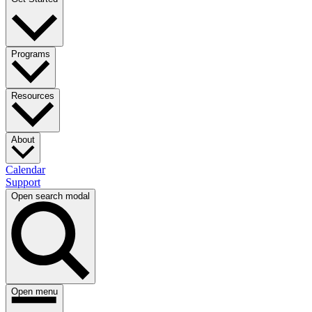
Programs​​​​‌ ‍ ​‍​‍‌‍ ‌ ​‍‌‍‍‌‌‍‌ ‌‍‍‌‌‍ ‍​‍​‍​ ‍‍​‍​‍‌ ​ ‌‍​‌‌‍ ‍‌‍‍‌‌ ‌​‌ ‍‌​‍ ‍‌‍‍‌‌‍ ​‍​‍​‍ ​​‍​‍‌‍‍​‌ ​‍‌‍‌‌‌‍‌‍​‍​‍​ ‍‍​‍​‍‌‍‍​‌ ‌​‌ ‌​‌ ​​​ ‍‍​‍ ​‍ ‌‍ ​‌‍ ‌‍​ ‌‍​‌‌‍ ​‌‍‍​‌‍ ‌ ​ ‌ ‌​​ ‍‍​ ​ ​ ​ ​ ​ ​ ​ ​‍ ‌‍‍‌‌‍ ‍‌ ‌​‌‍‌‌‌‍ ‍‌ ‌​​‍ ‌‍‌‌‌‍‌​‌‍‍‌‌ ‌​​‍ ‌‍ ‌‌‍ ‌‍‌​‌‍‌‌​ ‌‌ ​​‌ ​‍‌‍‌‌‌ ​ ‌‍‌‌‌‍ ‍‌ ‌​‌‍​‌‌ ‌​‌‍‍‌‌‍ ‌‍ ‍​ ‍ ‌‍‍‌‌‍‌​​ ‌‌ ​ ‌‍‍‌‌ ‌​‌‍‌‌‌​‍​‌‍‌‌‌‍​‌‌‍‌​‌‍‌‌‌ ​‍​ ‍ ‌ ‌​‌ ‍‌‌ ​​‌‍‌‌​ ‌‌‍‍​‌‍‌‌‌‍​‌‌‍‌​‌‍‌‌‌ ​‍​ ‍ ‌ ​​‌‍​‌‌ ‌​‌‍‍​​ ‌‌‍ ​‌‍‌‌‌‍‌‍‌ ‌​‌​ ‌‌‍‌‌‌‍ ‍‌ ‌‌‌ ​ ​‍‌‌​ ‌‌‌​​‍‌‌ ‌‍‍ ‌‍‌‌‌ ‍‌​‍‌‌​ ​ ‌​‌​​‍‌‌​ ​ ‌​‌​​‍‌‌​ ​‍​ ​‍​ ​ ‌‍‌​​ ‌​​ ​‌‌‍‌‌​ ‌​​ ​​​ ‌​‌‍‌‌‌‍‌​​ ​​​ ​​​‍‌‌​ ​‍​ ​‍​‍‌‌​ ‌‌‌​‌​​‍ ‍‌ ‌​‌‍‌‌‌ ‍​‌ ‌​​ ‌‍​‍‌‍​‌‌ ​ ‌‍‌‌‌‌‌‌‌ ​‍‌‍ ​​ ‌‌‍‍​‌ ‌​‌ ‌​‌ ​​​‍‌‌​ ​ ‌​​‌​‍‌‌​ ​‍‌​‌‍​‍‌‌​ ​‍‌​‌‍‌‍ ​‌‍ ‌‍​ ‌‍​‌‌‍ ​‌‍‍​‌‍ ‌ ​ ‌ ‌​​‍‌‌​ ​ ‌​​‌​ ​ ​ ​ ​ ​ ​ ​ ​‍‌‍‌‍‍‌‌‍‌​​ ‌‌ ​ ‌‍‍‌‌ ‌​‌‍‌‌‌​‍​‌‍‌‌‌‍​‌‌‍‌​‌‍‌‌‌ ​‍​‍‌‍‌ ‌​‌ ‍‌‌ ​​‌‍‌‌​ ‌‌‍‍​‌‍‌‌‌‍​‌‌‍‌​‌‍‌‌‌ ​‍​‍‌‍‌ ​​‌‍​‌‌ ‌​‌‍‍​​ ‌‌‍ ​‌‍‌‌‌‍‌‍‌ ‌​‌​ ‌‌‍‌‌‌‍ ‍‌ ‌‌‌ ​ ​‍‌‌​ ‌‌‌​​‍‌‌ ‌‍‍ ‌‍‌‌‌ ‍‌​‍‌‌​ ​ ‌​‌​​‍‌‌​ ​ ‌​‌​​‍‌‌​ ​‍​ ​‍​ ​ ‌‍‌​​ ‌​​ ​‌‌‍‌‌​ ‌​​ ​​​ ‌​‌‍‌‌‌‍‌​​ ​​​ ​​​‍‌‌​ ​‍​ ​‍​‍‌‌​ ‌‌‌​‌​​‍ ‍‌ ‌​‌‍‌‌‌ ‍​‌ ‌​​‍‌‍‌ ​​‌‍‌‌‌ ​‍‌ ​ ‌ ​​‌‍‌‌‌‍​ ‌ ‌​‌‍‍‌‌ ‌‍‌‍‌‌​ ‌‌ ​​‌ ‌‌‌‍​‍‌‍ ​‌‍‍‌‌ ​ ‌‍‍​‌‍‌‌‌‍‌​​‍​‍‌ ‌
Resources​​​​‌ ‍ ​‍​‍‌‍ ‌ ​‍‌‍‍‌‌‍‌ ‌‍‍‌‌‍ ‍​‍​‍​ ‍‍​‍​‍‌ ​ ‌‍​‌‌‍ ‍‌‍‍‌‌ ‌​‌ ‍‌​‍ ‍‌‍‍‌‌‍ ​‍​‍​‍ ​​‍​‍‌‍‍​‌ ​‍‌‍‌‌‌‍‌‍​‍​‍​ ‍‍​‍​‍‌‍‍​‌ ‌​‌ ‌​‌ ​​​ ‍‍​‍ ​‍ ‌‍ ​‌‍ ‌‍​ ‌‍​‌‌‍ ​‌‍‍​‌‍ ‌ ​ ‌ ‌​​ ‍‍​ ​ ​ ​ ​ ​ ​ ​ ​‍ ‌‍‍‌‌‍ ‍‌ ‌​‌‍‌‌‌‍ ‍‌ ‌​​‍ ‌‍‌‌‌‍‌​‌‍‍‌‌ ‌​​‍ ‌‍ ‌‌‍ ‌‍‌​‌‍‌‌​ ‌‌ ​​‌ ​‍‌‍‌‌‌ ​ ‌‍‌‌‌‍ ‍‌ ‌​‌‍​‌‌ ‌​‌‍‍‌‌‍ ‌‍ ‍​ ‍ ‌‍‍‌‌‍‌​​ ‌‌ ​ ‌‍‍‌‌ ‌​‌‍‌‌‌​‍​‌‍‌‌‌‍​‌‌‍‌​‌‍‌‌‌ ​‍​ ‍ ‌ ‌​‌ ‍‌‌ ​​‌‍‌‌​ ‌‌‍‍​‌‍‌‌‌‍​‌‌‍‌​‌‍‌‌‌ ​‍​ ‍ ‌ ​​‌‍​‌‌ ‌​‌‍‍​​ ‌‌‍ ​‌‍‌‌‌‍‌‍‌ ‌​‌​ ‌‌‍‌‌‌‍ ‍‌ ‌‌‌ ​ ​‍‌‌​ ‌‌‌​​‍‌‌ ‌‍‍ ‌‍‌‌‌ ‍‌​‍‌‌​ ​ ‌​‌​​‍‌‌​ ​ ‌​‌​​‍‌‌​ ​‍​ ​‍‌‍‌‍‌‍‌‍​ ‌​​ ‌‌‌‍‌‌​ ​ ‌‍‌‌‌‍​‌‌‍​ ​ ‍‌‌‍​ ​ ‍‌​‍‌‌​ ​‍​ ​‍​‍‌‌​ ‌‌‌​‌​​‍ ‍‌ ‌​‌‍‌‌‌ ‍​‌ ‌​​ ‌‍​‍‌‍​‌‌ ​ ‌‍‌‌‌‌‌‌‌ ​‍‌‍ ​​ ‌‌‍‍​‌ ‌​‌ ‌​‌ ​​​‍‌‌​ ​ ‌​​‌​‍‌‌​ ​‍‌​‌‍​‍‌‌​ ​‍‌​‌‍‌‍ ​‌‍ ‌‍​ ‌‍​‌‌‍ ​‌‍‍​‌‍ ‌ ​ ‌ ‌​​‍‌‌​ ​ ‌​​‌​ ​ ​ ​ ​ ​ ​ ​ ​‍‌‍‌‍‍‌‌‍‌​​ ‌‌ ​ ‌‍‍‌‌ ‌​‌‍‌‌‌​‍​‌‍‌‌‌‍​‌‌‍‌​‌‍‌‌‌ ​‍​‍‌‍‌ ‌​‌ ‍‌‌ ​​‌‍‌‌​ ‌‌‍‍​‌‍‌‌‌‍​‌‌‍‌​‌‍‌‌‌ ​‍​‍‌‍‌ ​​‌‍​‌‌ ‌​‌‍‍​​ ‌‌‍ ​‌‍‌‌‌‍‌‍‌ ‌​‌​ ‌‌‍‌‌‌‍ ‍‌ ‌‌‌ ​ ​‍‌‌​ ‌‌‌​​‍‌‌ ‌‍‍ ‌‍‌‌‌ ‍‌​‍‌‌​ ​ ‌​‌​​‍‌‌​ ​ ‌​‌​​‍‌‌​ ​‍​ ​‍‌‍‌‍‌‍‌‍​ ‌​​ ‌‌‌‍‌‌​ ​ ‌‍‌‌‌‍​‌‌‍​ ​ ‍‌‌‍​ ​ ‍‌​‍‌‌​ ​‍​ ​‍​‍‌‌​ ‌‌‌​‌​​‍ ‍‌ ‌​‌‍‌‌‌ ‍​‌ ‌​​‍‌‍‌ ​​‌‍‌‌‌ ​‍‌ ​ ‌ ​​‌‍‌‌‌‍​ ‌ ‌​‌‍‍‌‌ ‌‍‌‍‌‌​ ‌‌ ​​‌ ‌‌‌‍​‍‌‍ ​‌‍‍‌‌ ​ ‌‍‍​‌‍‌‌‌‍‌​​‍​‍‌ ‌
About​​​​‌ ‍ ​‍​‍‌‍ ‌ ​‍‌‍‍‌‌‍‌ ‌‍‍‌‌‍ ‍​‍​‍​ ‍‍​‍​‍‌ ​ ‌‍​‌‌‍ ‍‌‍‍‌‌ ‌​‌ ‍‌​‍ ‍‌‍‍‌‌‍ ​‍​‍​‍ ​​‍​‍‌‍‍​‌ ​‍‌‍‌‌‌‍‌‍​‍​‍​ ‍‍​‍​‍‌‍‍​‌ ‌​‌ ‌​‌ ​​​ ‍‍​‍ ​‍ ‌‍ ​‌‍ ‌‍​ ‌‍​‌‌‍ ​‌‍‍​‌‍ ‌ ​ ‌ ‌​​ ‍‍​ ​ ​ ​ ​ ​ ​ ​ ​‍ ‌‍‍‌‌‍ ‍‌ ‌​‌‍‌‌‌‍ ‍‌ ‌​​‍ ‌‍‌‌‌‍‌​‌‍‍‌‌ ‌​​‍ ‌‍ ‌‌‍ ‌‍‌​‌‍‌‌​ ‌‌ ​​‌ ​‍‌‍‌‌‌ ​ ‌‍‌‌‌‍ ‍‌ ‌​‌‍​‌‌ ‌​‌‍‍‌‌‍ ‌‍ ‍​ ‍ ‌‍‍‌‌‍‌​​ ‌‌ ​ ‌‍‍‌‌ ‌​‌‍‌‌‌​‍​‌‍‌‌‌‍​‌‌‍‌​‌‍‌‌‌ ​‍​ ‍ ‌ ‌​‌ ‍‌‌ ​​‌‍‌‌​ ‌‌‍‍​‌‍‌‌‌‍​‌‌‍‌​‌‍‌‌‌ ​‍​ ‍ ‌ ​​‌‍​‌‌ ‌​‌‍‍​​ ‌‌ ​‍‌‍‍‌‌‍‌ ‌‍‍​‌ ‌​‌​ ‌‌‍‌‌‌‍ ‍‌ ‌‌‌ ​ ​‍‌‌​ ‌‌‌​​‍‌‌ ‌‍‍ ‌‍‌‌‌ ‍‌​‍‌‌​ ​ ‌​‌​​‍‌‌​ ​ ‌​‌​​‍‌‌​ ​‍​ ​‍​ ​‌​ ‌​​ ​ ‌‍​ ​ ‌‍‌‍​ ​ ‌ ​ ‌ ‌‍​‌‌‍‌‍​ ‌‍‌‍‌​​‍‌‌​ ​‍​ ​‍​‍‌‌​ ‌‌‌​‌​​‍ ‍‌ ‌​‌‍‌‌‌ ‍​‌ ‌​​ ‌‍​‍‌‍​‌‌ ​ ‌‍‌‌‌‌‌‌‌ ​‍‌‍ ​​ ‌‌‍‍​‌ ‌​‌ ‌​‌ ​​​‍‌‌​ ​ ‌​​‌​‍‌‌​ ​‍‌​‌‍​‍‌‌​ ​‍‌​‌‍‌‍ ​‌‍ ‌‍​ ‌‍​‌‌‍ ​‌‍‍​‌‍ ‌ ​ ‌ ‌​​‍‌‌​ ​ ‌​​‌​ ​ ​ ​ ​ ​ ​ ​ ​‍‌‍‌‍‍‌‌‍‌​​ ‌‌ ​ ‌‍‍‌‌ ‌​‌‍‌‌‌​‍​‌‍‌‌‌‍​‌‌‍‌​‌‍‌‌‌ ​‍​‍‌‍‌ ‌​‌ ‍‌‌ ​​‌‍‌‌​ ‌‌‍‍​‌‍‌‌‌‍​‌‌‍‌​‌‍‌‌‌ ​‍​‍‌‍‌ ​​‌‍​‌‌ ‌​‌‍‍​​ ‌‌ ​‍‌‍‍‌‌‍‌ ‌‍‍​‌ ‌​‌​ ‌‌‍‌‌‌‍ ‍‌ ‌‌‌ ​ ​‍‌‌​ ‌‌‌​​‍‌‌ ‌‍‍ ‌‍‌‌‌ ‍‌​‍‌‌​ ​ ‌​‌​​‍‌‌​ ​ ‌​‌​​‍‌‌​ ​‍​ ​‍​ ​‌​ ‌​​ ​ ‌‍​ ​ ‌‍‌‍​ ​ ‌ ​ ‌ ‌‍​‌‌‍‌‍​ ‌‍‌‍‌​​‍‌‌​ ​‍​ ​‍​‍‌‌​ ‌‌‌​‌​​‍ ‍‌ ‌​‌‍‌‌‌ ‍​‌ ‌​​‍‌‍‌ ​​‌‍‌‌‌ ​‍‌ ​ ‌ ​​‌‍‌‌‌‍​ ‌ ‌​‌‍‍‌‌ ‌‍‌‍‌‌​ ‌‌ ​​‌ ‌‌‌‍​‍‌‍ ​‌‍‍‌‌ ​ ‌‍‍​‌‍‌‌‌‍‌​​‍​‍‌ ‌
Calendar​​​​‌ ‍ ​‍​‍‌‍ ‌ ​‍‌‍‍‌‌‍‌ ‌‍‍‌‌‍ ‍​‍​‍​ ‍‍​‍​‍‌ ​ ‌‍​‌‌‍ ‍‌‍‍‌‌ ‌​‌ ‍‌​‍ ‍‌‍‍‌‌‍ ​‍​‍​‍ ​​‍​‍‌‍‍​‌ ​‍‌‍‌‌‌‍‌‍​‍​‍​ ‍‍​‍​‍‌‍‍​‌ ‌​‌ ‌​‌ ​​​ ‍‍​‍ ​‍ ‌‍ ​‌‍ ‌‍​ ‌‍​‌‌‍ ​‌‍‍​‌‍ ‌ ​ ‌ ‌​​ ‍‍​ ​ ​ ​ ​ ​ ​ ​ ​‍ ‌‍‍‌‌‍ ‍‌ ‌​‌‍‌‌‌‍ ‍‌ ‌​​‍ ‌‍‌‌‌‍‌​‌‍‍‌‌ ‌​​‍ ‌‍ ‌‌‍ ‌‍‌​‌‍‌‌​ ‌‌ ​​‌ ​‍‌‍‌‌‌ ​ ‌‍‌‌‌‍ ‍‌ ‌​‌‍​‌‌ ‌​‌‍‍‌‌‍ ‌‍ ‍​ ‍ ‌‍‍‌‌‍‌​​ ‌‌ ​ ‌‍‍‌‌ ‌​‌‍‌‌‌​‍​‌‍‌‌‌‍​‌‌‍‌​‌‍‌‌‌ ​‍​ ‍ ‌ ‌​‌ ‍‌‌ ​​‌‍‌‌​ ‌‌‍‍​‌‍‌‌‌‍​‌‌‍‌​‌‍‌‌‌ ​‍​ ‍ ‌ ​​‌‍​‌‌ ‌​‌‍‍​​ ‌‌ ​‍‌‍‍‌‌‍‌ ‌‍‍​‌ ‌​‌​ ‌‌‍‌‌‌‍ ‍‌ ‌‌‌ ​ ​‍‌‌​ ‌‌‌​​‍‌‌ ‌‍‍ ‌‍‌‌‌ ‍‌​‍‌‌​ ​ ‌​‌​​‍‌‌​ ​ ‌​‌​​‍‌‌​ ​‍​ ​‍​ ‍​​ ​‌​ ​‍​ ‌ ​ ​​​ ​‍​ ​‍‌‍‌‍​ ‌​​ ‍​​ ​‍​ ​​​‍‌‌​ ​‍​ ​‍​‍‌‌​ ‌‌‌​‌​​‍ ‍‌ ‌​‌‍‌‌‌ ‍​‌ ‌​​ ‌‍​‍‌‍​‌‌ ​ ‌‍‌‌‌‌‌‌‌ ​‍‌‍ ​​ ‌‌‍‍​‌ ‌​‌ ‌​‌ ​​​‍‌‌​ ​ ‌​​‌​‍‌‌​ ​‍‌​‌‍​‍‌‌​ ​‍‌​‌‍‌‍ ​‌‍ ‌‍​ ‌‍​‌‌‍ ​‌‍‍​‌‍ ‌ ​ ‌ ‌​​‍‌‌​ ​ ‌​​‌​ ​ ​ ​ ​ ​ ​ ​ ​‍‌‍‌‍‍‌‌‍‌​​ ‌‌ ​ ‌‍‍‌‌ ‌​‌‍‌‌‌​‍​‌‍‌‌‌‍​‌‌‍‌​‌‍‌‌‌ ​‍​‍‌‍‌ ‌​‌ ‍‌‌ ​​‌‍‌‌​ ‌‌‍‍​‌‍‌‌‌‍​‌‌‍‌​‌‍‌‌‌ ​‍​‍‌‍‌ ​​‌‍​‌‌ ‌​‌‍‍​​ ‌‌ ​‍‌‍‍‌‌‍‌ ‌‍‍​‌ ‌​‌​ ‌‌‍‌‌‌‍ ‍‌ ‌‌‌ ​ ​‍‌‌​ ‌‌‌​​‍‌‌ ‌‍‍ ‌‍‌‌‌ ‍‌​‍‌‌​ ​ ‌​‌​​‍‌‌​ ​ ‌​‌​​‍‌‌​ ​‍​ ​‍​ ‍​​ ​‌​ ​‍​ ‌ ​ ​​​ ​‍​ ​‍‌‍‌‍​ ‌​​ ‍​​ ​‍​ ​​​‍‌‌​ ​‍​ ​‍​‍‌‌​ ‌‌‌​‌​​‍ ‍‌ ‌​‌‍‌‌‌ ‍​‌ ‌​​‍‌‍‌ ​​‌‍‌‌‌ ​‍‌ ​ ‌ ​​‌‍‌‌‌‍​ ‌ ‌​‌‍‍‌‌ ‌‍‌‍‌‌​ ‌‌ ​​‌ ‌‌‌‍​‍‌‍ ​‌‍‍‌‌ ​ ‌‍‍​‌‍‌‌‌‍‌​​‍​‍‌ ‌
Support​​​​‌ ‍ ​‍​‍‌‍ ‌ ​‍‌‍‍‌‌‍‌ ‌‍‍‌‌‍ ‍​‍​‍​ ‍‍​‍​‍‌ ​ ‌‍​‌‌‍ ‍‌‍‍‌‌ ‌​‌ ‍‌​‍ ‍‌‍‍‌‌‍ ​‍​‍​‍ ​​‍​‍‌‍‍​‌ ​‍‌‍‌‌‌‍‌‍​‍​‍​ ‍‍​‍​‍‌‍‍​‌ ‌​‌ ‌​‌ ​​​ ‍‍​‍ ​‍ ‌‍ ​‌‍ ‌‍​ ‌‍​‌‌‍ ​‌‍‍​‌‍ ‌ ​ ‌ ‌​​ ‍‍​ ​ ​ ​ ​ ​ ​ ​ ​‍ ‌‍‍‌‌‍ ‍‌ ‌​‌‍‌‌‌‍ ‍‌ ‌​​‍ ‌‍‌‌‌‍‌​‌‍‍‌‌ ‌​​‍ ‌‍ ‌‌‍ ‌‍‌​‌‍‌‌​ ‌‌ ​​‌ ​‍‌‍‌‌‌ ​ ‌‍‌‌‌‍ ‍‌ ‌​‌‍​‌‌ ‌​‌‍‍‌‌‍ ‌‍ ‍​ ‍ ‌‍‍‌‌‍‌​​ ‌‌ ​ ‌‍‍‌‌ ‌​‌‍‌‌‌​‍​‌‍‌‌‌‍​‌‌‍‌​‌‍‌‌‌ ​‍​ ‍ ‌ ‌​‌ ‍‌‌ ​​‌‍‌‌​ ‌‌‍‍​‌‍‌‌‌‍​‌‌‍‌​‌‍‌‌‌ ​‍​ ‍ ‌ ​​‌‍​‌‌ ‌​‌‍‍​​ ‌‌ ​‍‌‍‍‌‌‍‌ ‌‍‍​‌ ‌​‌​ ‌‌‍‌‌‌‍ ‍‌ ‌‌‌ ​ ​‍‌‌​ ‌‌‌​​‍‌‌ ‌‍‍ ‌‍‌‌‌ ‍‌​‍‌‌​ ​ ‌​‌​​‍‌‌​ ​ ‌​‌​​‍‌‌​ ​‍​ ​‍​ ‍​​ ​‍​ ‌ ‌‍‌‌​ ​‌‌‍​‍‌‍‌​​ ‍‌​ ‌​‌‍​ ​ ‌ ​ ‌ ​‍‌‌​ ​‍​ ​‍​‍‌‌​ ‌‌‌​‌​​‍ ‍‌ ‌​‌‍‌‌‌ ‍​‌ ‌​​ ‌‍​‍‌‍​‌‌ ​ ‌‍‌‌‌‌‌‌‌ ​‍‌‍ ​​ ‌‌‍‍​‌ ‌​‌ ‌​‌ ​​​‍‌‌​ ​ ‌​​‌​‍‌‌​ ​‍‌​‌‍​‍‌‌​ ​‍‌​‌‍‌‍ ​‌‍ ‌‍​ ‌‍​‌‌‍ ​‌‍‍​‌‍ ‌ ​ ‌ ‌​​‍‌‌​ ​ ‌​​‌​ ​ ​ ​ ​ ​ ​ ​ ​‍‌‍‌‍‍‌‌‍‌​​ ‌‌ ​ ‌‍‍‌‌ ‌​‌‍‌‌‌​‍​‌‍‌‌‌‍​‌‌‍‌​‌‍‌‌‌ ​‍​‍‌‍‌ ‌​‌ ‍‌‌ ​​‌‍‌‌​ ‌‌‍‍​‌‍‌‌‌‍​‌‌‍‌​‌‍‌‌‌ ​‍​‍‌‍‌ ​​‌‍​‌‌ ‌​‌‍‍​​ ‌‌ ​‍‌‍‍‌‌‍‌ ‌‍‍​‌ ‌​‌​ ‌‌‍‌‌‌‍ ‍‌ ‌‌‌ ​ ​‍‌‌​ ‌‌‌​​‍‌‌ ‌‍‍ ‌‍‌‌‌ ‍‌​‍‌‌​ ​ ‌​‌​​‍‌‌​ ​ ‌​‌​​‍‌‌​ ​‍​ ​‍​ ‍​​ ​‍​ ‌ ‌‍‌‌​ ​‌‌‍​‍‌‍‌​​ ‍‌​ ‌​‌‍​ ​ ‌ ​ ‌ ​‍‌‌​ ​‍​ ​‍​‍‌‌​ ‌‌‌​‌​​‍ ‍‌ ‌​‌‍‌‌‌ ‍​‌ ‌​​‍‌‍‌ ​​‌‍‌‌‌ ​‍‌ ​ ‌ ​​‌‍‌‌‌‍​ ‌ ‌​‌‍‍‌‌ ‌‍‌‍‌‌​ ‌‌ ​​‌ ‌‌‌‍​‍‌‍ ​‌‍‍‌‌ ​ ‌‍‍​‌‍‌‌‌‍‌​​‍​‍‌ ‌
Open search modal
Open menu