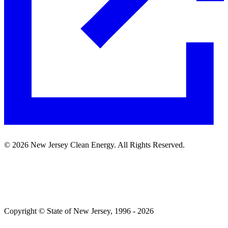
©
2026
New Jersey Clean Energy. All Rights Reserved.​​​​‌ ‍ ​‍​‍‌‍ ‌ ​‍‌‍‍‌‌‍‌ ‌‍‍‌‌‍ ‍​‍​‍​ ‍‍​‍​‍‌ ​ ‌‍​‌‌‍ ‍‌‍‍‌‌ ‌​‌ ‍‌​‍ ‍‌‍‍‌‌‍ ​‍​‍​‍ ​​‍​‍‌‍‍​‌ ​‍‌‍‌‌‌‍‌‍​‍​‍​ ‍‍​‍​‍‌‍‍​‌ ‌​‌ ‌​‌ ​​​ ‍‍​‍ ​‍ ‌‍ ​‌‍ ‌‍​ ‌‍​‌‌‍ ​‌‍‍​‌‍ ‌ ​ ‌ ‌​​ ‍‍​ ​ ​ ​ ​ ​ ​ ​ ​‍ ‌‍‍‌‌‍ ‍‌ ‌​‌‍‌‌‌‍ ‍‌ ‌​​‍ ‌‍‌‌‌‍‌​‌‍‍‌‌ ‌​​‍ ‌‍ ‌‌‍ ‌‍‌​‌‍‌‌​ ‌‌ ​​‌ ​‍‌‍‌‌‌ ​ ‌‍‌‌‌‍ ‍‌ ‌​‌‍​‌‌ ‌​‌‍‍‌‌‍ ‌‍ ‍​ ‍ ‌‍‍‌‌‍‌​​ ‌‌ ​ ‌‍‍‌‌ ‌​‌‍‌‌‌​‌‍‌‍ ‌‍ ‌ ‌​‌‍‌‌‌ ​‍​ ‍ ‌ ‌​‌ ‍‌‌ ​​‌‍‌‌​ ‌‌‍‌‍‌‍ ‌‍ ‌ ‌​‌‍‌‌‌ ​‍​ ‍ ‌ ​​‌‍​‌‌ ‌​‌‍‍​​ ‌‌‍ ​‌‍‌‌‌‍‌ ‌‍​‌‌‍ ​​‍ ‍‌ ‌​‌‍‌‌‌ ‍​‌ ‌​​ ‌‍​‍‌‍​‌‌ ​ ‌‍‌‌‌‌‌‌‌ ​‍‌‍ ​​ ‌‌‍‍​‌ ‌​‌ ‌​‌ ​​​‍‌‌​ ​ ‌​​‌​‍‌‌​ ​‍‌​‌‍​‍‌‌​ ​‍‌​‌‍‌‍ ​‌‍ ‌‍​ ‌‍​‌‌‍ ​‌‍‍​‌‍ ‌ ​ ‌ ‌​​‍‌‌​ ​ ‌​​‌​ ​ ​ ​ ​ ​ ​ ​ ​‍‌‍‌‍‍‌‌‍‌​​ ‌‌ ​ ‌‍‍‌‌ ‌​‌‍‌‌‌​‌‍‌‍ ‌‍ ‌ ‌​‌‍‌‌‌ ​‍​‍‌‍‌ ‌​‌ ‍‌‌ ​​‌‍‌‌​ ‌‌‍‌‍‌‍ ‌‍ ‌ ‌​‌‍‌‌‌ ​‍​‍‌‍‌ ​​‌‍​‌‌ ‌​‌‍‍​​ ‌‌‍ ​‌‍‌‌‌‍‌ ‌‍​‌‌‍ ​​‍ ‍‌ ‌​‌‍‌‌‌ ‍​‌ ‌​​‍‌‍‌ ​​‌‍‌‌‌ ​‍‌ ​ ‌ ​​‌‍‌‌‌‍​ ‌ ‌​‌‍‍‌‌ ‌‍‌‍‌‌​ ‌‌ ​​‌ ‌‌‌‍​‍‌‍ ​‌‍‍‌‌ ​ ‌‍‍​‌‍‌‌‌‍‌​​‍​‍‌ ‌
Copyright © State of New Jersey, 1996 -​​​​‌ ‍ ​‍​‍‌‍ ‌ ​‍‌‍‍‌‌‍‌ ‌‍‍‌‌‍ ‍​‍​‍​ ‍‍​‍​‍‌ ​ ‌‍​‌‌‍ ‍‌‍‍‌‌ ‌​‌ ‍‌​‍ ‍‌‍‍‌‌‍ ​‍​‍​‍ ​​‍​‍‌‍‍​‌ ​‍‌‍‌‌‌‍‌‍​‍​‍​ ‍‍​‍​‍‌‍‍​‌ ‌​‌ ‌​‌ ​​​ ‍‍​‍ ​‍ ‌‍ ​‌‍ ‌‍​ ‌‍​‌‌‍ ​‌‍‍​‌‍ ‌ ​ ‌ ‌​​ ‍‍​ ​ ​ ​ ​ ​ ​ ​ ​‍ ‌‍‍‌‌‍ ‍‌ ‌​‌‍‌‌‌‍ ‍‌ ‌​​‍ ‌‍‌‌‌‍‌​‌‍‍‌‌ ‌​​‍ ‌‍ ‌‌‍ ‌‍‌​‌‍‌‌​ ‌‌ ​​‌ ​‍‌‍‌‌‌ ​ ‌‍‌‌‌‍ ‍‌ ‌​‌‍​‌‌ ‌​‌‍‍‌‌‍ ‌‍ ‍​ ‍ ‌‍‍‌‌‍‌​​ ‌‌‍ ‍‌‍‍‍‌​‌ ‌‍ ‌ ‌‍‌​ ​‌‍​‌‌ ‍‌‌‍ ‌ ‌‌‌ ‌​​ ‍ ‌ ‌​‌ ‍‌‌ ​​‌‍‌‌​ ‌‌‍ ‍‌‍‍‍‌‍ ​‌‍​‌‌ ‍‌‌‍ ‌ ‌‌‌ ‌​​ ‍ ‌ ​​‌‍​‌‌ ‌​‌‍‍​​ ‌‌‍‌‍‌‍ ‌‍ ‌ ‌​‌‍‌‌‌ ​‍​‍ ‍‌‍ ​‌‍‌‌‌‍‌ ‌‍​‌‌‍ ​​ ‌‍​‍‌‍​‌‌ ​ ‌‍‌‌‌‌‌‌‌ ​‍‌‍ ​​ ‌‌‍‍​‌ ‌​‌ ‌​‌ ​​​‍‌‌​ ​ ‌​​‌​‍‌‌​ ​‍‌​‌‍​‍‌‌​ ​‍‌​‌‍‌‍ ​‌‍ ‌‍​ ‌‍​‌‌‍ ​‌‍‍​‌‍ ‌ ​ ‌ ‌​​‍‌‌​ ​ ‌​​‌​ ​ ​ ​ ​ ​ ​ ​ ​‍‌‍‌‍‍‌‌‍‌​​ ‌‌‍ ‍‌‍‍‍‌​‌ ‌‍ ‌ ‌‍‌​ ​‌‍​‌‌ ‍‌‌‍ ‌ ‌‌‌ ‌​​‍‌‍‌ ‌​‌ ‍‌‌ ​​‌‍‌‌​ ‌‌‍ ‍‌‍‍‍‌‍ ​‌‍​‌‌ ‍‌‌‍ ‌ ‌‌‌ ‌​​‍‌‍‌ ​​‌‍​‌‌ ‌​‌‍‍​​ ‌‌‍‌‍‌‍ ‌‍ ‌ ‌​‌‍‌‌‌ ​‍​‍ ‍‌‍ ​‌‍‌‌‌‍‌ ‌‍​‌‌‍ ​​‍‌‍‌ ​​‌‍‌‌‌ ​‍‌ ​ ‌ ​​‌‍‌‌‌‍​ ‌ ‌​‌‍‍‌‌ ‌‍‌‍‌‌​ ‌‌ ​​‌ ‌‌‌‍​‍‌‍ ​‌‍‍‌‌ ​ ‌‍‍​‌‍‌‌‌‍‌​​‍​‍‌ ‌
2026