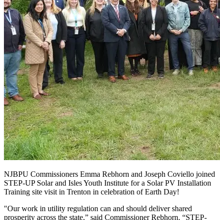
NJBPU Commissioners Emma Rebhorn and Joseph Coviello joined
STEP-UP Solar and Isles Youth Institute for a Solar PV Installation
Training site visit in Trenton in celebration of Earth Day!​​​​‌ ‍ ​‍​‍‌‍ ‌ ​‍‌‍‍‌‌‍‌ ‌‍‍‌‌‍ ‍​‍​‍​ ‍‍​‍​‍‌ ​ ‌‍​‌‌‍ ‍‌‍‍‌‌ ‌​‌ ‍‌​‍ ‍‌‍‍‌‌‍ ​‍​‍​‍ ​​‍​‍‌‍‍​‌ ​‍‌‍‌‌‌‍‌‍​‍​‍​ ‍‍​‍​‍‌‍‍​‌ ‌​‌ ‌​‌ ​​​ ‍‍​‍ ​‍ ‌‍ ​‌‍ ‌‍​ ‌‍​‌‌‍ ​‌‍‍​‌‍ ‌ ​ ‌ ‌​​ ‍‍​ ​ ​ ​ ​ ​ ​ ​ ​‍ ‌‍‍‌‌‍ ‍‌ ‌​‌‍‌‌‌‍ ‍‌ ‌​​‍ ‌‍‌‌‌‍‌​‌‍‍‌‌ ‌​​‍ ‌‍ ‌‌‍ ‌‍‌​‌‍‌‌​ ‌‌ ​​‌ ​‍‌‍‌‌‌ ​ ‌‍‌‌‌‍ ‍‌ ‌​‌‍​‌‌ ‌​‌‍‍‌‌‍ ‌‍ ‍​ ‍ ‌‍‍‌‌‍‌​​ ‌‌‍‌‍‌‍​‌‌‍​‍​ ‌​‌‍​ ​ ‌‍​ ‌‌​ ‌​​‍ ‌‌‍​‍‌‍‌‍​ ​‍‌‍​‍​‍ ‌​ ‌​‌‍‌​​ ‍​​ ‍‌​‍ ‌​ ‍​​ ‍​‌‍‌​‌‍‌‍​‍ ‌​ ​‌​ ​‌​ ‍​‌‍‌‌​ ​‍​ ​​​ ‌ ​ ‌​‌‍​‌‌‍​ ​ ​ ​ ​‍​ ‍ ‌ ‌​‌ ‍‌‌ ​​‌‍‌‌​ ‌‌‍​‌‌ ​‍‌ ‌​‌‍‍‌‌‍​ ‌‍ ​‌‍‌‌​ ‍ ‌ ​​‌‍​‌‌ ‌​‌‍‍​​ ‌‌ ​ ‌‍‌‌‌‍​ ‌ ‌​‌‍‍‌‌‍ ‌‍ ‍‌ ​ ​‍‌‌​ ‌‌‌​​‍‌‌ ‌‍‍ ‌‍‌‌‌ ‍‌​‍‌‌​ ​ ‌​‌​​‍‌‌​ ​ ‌​‌​​‍‌‌​ ​‍​ ​‍‌‍‌‌​ ‌‍‌‍‌‌​ ​‍‌‍‌‌​ ‌​‌‍‌‌‌‍‌‌‌‍‌‌​ ‌​​ ‌ ​ ​‍​‍‌‌​ ​‍​ ​‍​‍‌‌​ ‌‌‌​‌​​‍ ‍‌‍​ ‌‍ ‌‍ ‍‌ ‌​‌‍‌‌‌‍ ‍‌ ‌​​‍‌‌​ ‌‌‌​​‍‌‌ ‌‍‍ ‌‍‌‌‌ ‍‌​‍‌‌​ ​ ‌​‌​​‍‌‌​ ​ ‌​‌​​‍‌‌​ ​‍​ ​‍​ ​​​ ​‌​ ‌ ‌‍​‌​ ​‍​ ​ ​ ​​‌‍​‌​ ‌‌‌‍​‍​ ​ ​ ‌​​‍‌‌​ ​‍​ ​‍​‍‌‌​ ‌‌‌​‌​​‍ ‍‌‍​ ‌‍‍​‌‍‍‌‌‍ ​‌‍‌​‌ ​‍‌‍‌‌‌‍ ‍​‍‌‌​ ‌‌‌​​‍‌‌ ‌‍‍ ‌‍‌‌‌ ‍‌​‍‌‌​ ​ ‌​‌​​‍‌‌​ ​ ‌​‌​​‍‌‌​ ​‍​ ​‍​ ‍​‌‍​‍‌‍‌​‌‍​‌​ ‌ ​ ​‍​ ​‌​ ‍‌​ ‌‍‌‍​‍‌‍​ ​ ‍​​‍‌‌​ ​‍​ ​‍​‍‌‌​ ‌‌‌​‌​​‍ ‍‌ ‌​‌‍‌‌‌ ‍​‌ ‌​​ ‌‍​‍‌‍​‌‌ ​ ‌‍‌‌‌‌‌‌‌ ​‍‌‍ ​​ ‌‌‍‍​‌ ‌​‌ ‌​‌ ​​​‍‌‌​ ​ ‌​​‌​‍‌‌​ ​‍‌​‌‍​‍‌‌​ ​‍‌​‌‍‌‍ ​‌‍ ‌‍​ ‌‍​‌‌‍ ​‌‍‍​‌‍ ‌ ​ ‌ ‌​​‍‌‌​ ​ ‌​​‌​ ​ ​ ​ ​ ​ ​ ​ ​‍‌‍‌‍‍‌‌‍‌​​ ‌‌‍‌‍‌‍​‌‌‍​‍​ ‌​‌‍​ ​ ‌‍​ ‌‌​ ‌​​‍ ‌‌‍​‍‌‍‌‍​ ​‍‌‍​‍​‍ ‌​ ‌​‌‍‌​​ ‍​​ ‍‌​‍ ‌​ ‍​​ ‍​‌‍‌​‌‍‌‍​‍ ‌​ ​‌​ ​‌​ ‍​‌‍‌‌​ ​‍​ ​​​ ‌ ​ ‌​‌‍​‌‌‍​ ​ ​ ​ ​‍​‍‌‍‌ ‌​‌ ‍‌‌ ​​‌‍‌‌​ ‌‌‍​‌‌ ​‍‌ ‌​‌‍‍‌‌‍​ ‌‍ ​‌‍‌‌​‍‌‍‌ ​​‌‍​‌‌ ‌​‌‍‍​​ ‌‌ ​ ‌‍‌‌‌‍​ ‌ ‌​‌‍‍‌‌‍ ‌‍ ‍‌ ​ ​‍‌‌​ ‌‌‌​​‍‌‌ ‌‍‍ ‌‍‌‌‌ ‍‌​‍‌‌​ ​ ‌​‌​​‍‌‌​ ​ ‌​‌​​‍‌‌​ ​‍​ ​‍‌‍‌‌​ ‌‍‌‍‌‌​ ​‍‌‍‌‌​ ‌​‌‍‌‌‌‍‌‌‌‍‌‌​ ‌​​ ‌ ​ ​‍​‍‌‌​ ​‍​ ​‍​‍‌‌​ ‌‌‌​‌​​‍ ‍‌‍​ ‌‍ ‌‍ ‍‌ ‌​‌‍‌‌‌‍ ‍‌ ‌​​‍‌‌​ ‌‌‌​​‍‌‌ ‌‍‍ ‌‍‌‌‌ ‍‌​‍‌‌​ ​ ‌​‌​​‍‌‌​ ​ ‌​‌​​‍‌‌​ ​‍​ ​‍​ ​​​ ​‌​ ‌ ‌‍​‌​ ​‍​ ​ ​ ​​‌‍​‌​ ‌‌‌‍​‍​ ​ ​ ‌​​‍‌‌​ ​‍​ ​‍​‍‌‌​ ‌‌‌​‌​​‍ ‍‌‍​ ‌‍‍​‌‍‍‌‌‍ ​‌‍‌​‌ ​‍‌‍‌‌‌‍ ‍​‍‌‌​ ‌‌‌​​‍‌‌ ‌‍‍ ‌‍‌‌‌ ‍‌​‍‌‌​ ​ ‌​‌​​‍‌‌​ ​ ‌​‌​​‍‌‌​ ​‍​ ​‍​ ‍​‌‍​‍‌‍‌​‌‍​‌​ ‌ ​ ​‍​ ​‌​ ‍‌​ ‌‍‌‍​‍‌‍​ ​ ‍​​‍‌‌​ ​‍​ ​‍​‍‌‌​ ‌‌‌​‌​​‍ ‍‌ ‌​‌‍‌‌‌ ‍​‌ ‌​​‍‌‍‌ ​​‌‍‌‌‌ ​‍‌ ​ ‌ ​​‌‍‌‌‌‍​ ‌ ‌​‌‍‍‌‌ ‌‍‌‍‌‌​ ‌‌ ​​‌ ‌‌‌‍​‍‌‍ ​‌‍‍‌‌ ​ ‌‍‍​‌‍‌‌‌‍‌​​‍​‍‌ ‌
"Our work in utility regulation can and should deliver shared
prosperity across the state,” said Commissioner Rebhorn. “STEP-