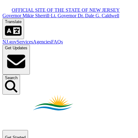
OFFICIAL SITE OF THE STATE OF NEW JERSEY​​​​‌ ‍ ​‍​‍‌‍ ‌ ​‍‌‍‍‌‌‍‌ ‌‍‍‌‌‍ ‍​‍​‍​ ‍‍​‍​‍‌ ​ ‌‍​‌‌‍ ‍‌‍‍‌‌ ‌​‌ ‍‌​‍ ‍‌‍‍‌‌‍ ​‍​‍​‍ ​​‍​‍‌‍‍​‌ ​‍‌‍‌‌‌‍‌‍​‍​‍​ ‍‍​‍​‍‌‍‍​‌ ‌​‌ ‌​‌ ​​​ ‍‍​‍ ​‍ ‌‍ ​‌‍ ‌‍​ ‌‍​‌‌‍ ​‌‍‍​‌‍ ‌ ​ ‌ ‌​​ ‍‍​ ​ ​ ​ ​ ​ ​ ​ ​‍ ‌‍‍‌‌‍ ‍‌ ‌​‌‍‌‌‌‍ ‍‌ ‌​​‍ ‌‍‌‌‌‍‌​‌‍‍‌‌ ‌​​‍ ‌‍ ‌‌‍ ‌‍‌​‌‍‌‌​ ‌‌ ​​‌ ​‍‌‍‌‌‌ ​ ‌‍‌‌‌‍ ‍‌ ‌​‌‍​‌‌ ‌​‌‍‍‌‌‍ ‌‍ ‍​ ‍ ‌‍‍‌‌‍‌​​ ‌‌‍ ‍‌‍‍‍‌​‌ ‌‍ ‌ ‌‍‌​ ​‌‍​‌‌ ‍‌‌‍ ‌ ‌‌‌ ‌​​ ‍ ‌ ‌​‌ ‍‌‌ ​​‌‍‌‌​ ‌‌‍ ‍‌‍‍‍‌‍ ​‌‍​‌‌ ‍‌‌‍ ‌ ‌‌‌ ‌​​ ‍ ‌ ​​‌‍​‌‌ ‌​‌‍‍​​ ‌‌‍‍​‌‍‌‌‌‍​‌‌‍‌​‌‍‌‌‌ ​‍​‍ ‍‌ ​ ‌‍‌‌‌‍​‌‌‍ ​​‍ ‍‌ ‌​‌‍‌‌‌ ‍​‌ ‌​​ ‌‍​‍‌‍​‌‌ ​ ‌‍‌‌‌‌‌‌‌ ​‍‌‍ ​​ ‌‌‍‍​‌ ‌​‌ ‌​‌ ​​​‍‌‌​ ​ ‌​​‌​‍‌‌​ ​‍‌​‌‍​‍‌‌​ ​‍‌​‌‍‌‍ ​‌‍ ‌‍​ ‌‍​‌‌‍ ​‌‍‍​‌‍ ‌ ​ ‌ ‌​​‍‌‌​ ​ ‌​​‌​ ​ ​ ​ ​ ​ ​ ​ ​‍‌‍‌‍‍‌‌‍‌​​ ‌‌‍ ‍‌‍‍‍‌​‌ ‌‍ ‌ ‌‍‌​ ​‌‍​‌‌ ‍‌‌‍ ‌ ‌‌‌ ‌​​‍‌‍‌ ‌​‌ ‍‌‌ ​​‌‍‌‌​ ‌‌‍ ‍‌‍‍‍‌‍ ​‌‍​‌‌ ‍‌‌‍ ‌ ‌‌‌ ‌​​‍‌‍‌ ​​‌‍​‌‌ ‌​‌‍‍​​ ‌‌‍‍​‌‍‌‌‌‍​‌‌‍‌​‌‍‌‌‌ ​‍​‍ ‍‌ ​ ‌‍‌‌‌‍​‌‌‍ ​​‍ ‍‌ ‌​‌‍‌‌‌ ‍​‌ ‌​​‍‌‍‌ ​​‌‍‌‌‌ ​‍‌ ​ ‌ ​​‌‍‌‌‌‍​ ‌ ‌​‌‍‍‌‌ ‌‍‌‍‌‌​ ‌‌ ​​‌ ‌‌‌‍​‍‌‍ ​‌‍‍‌‌ ​ ‌‍‍​‌‍‌‌‌‍‌​​‍​‍‌ ‌
Governor Mikie Sherrill​​​​‌ ‍ ​‍​‍‌‍ ‌ ​‍‌‍‍‌‌‍‌ ‌‍‍‌‌‍ ‍​‍​‍​ ‍‍​‍​‍‌ ​ ‌‍​‌‌‍ ‍‌‍‍‌‌ ‌​‌ ‍‌​‍ ‍‌‍‍‌‌‍ ​‍​‍​‍ ​​‍​‍‌‍‍​‌ ​‍‌‍‌‌‌‍‌‍​‍​‍​ ‍‍​‍​‍‌‍‍​‌ ‌​‌ ‌​‌ ​​​ ‍‍​‍ ​‍ ‌‍ ​‌‍ ‌‍​ ‌‍​‌‌‍ ​‌‍‍​‌‍ ‌ ​ ‌ ‌​​ ‍‍​ ​ ​ ​ ​ ​ ​ ​ ​‍ ‌‍‍‌‌‍ ‍‌ ‌​‌‍‌‌‌‍ ‍‌ ‌​​‍ ‌‍‌‌‌‍‌​‌‍‍‌‌ ‌​​‍ ‌‍ ‌‌‍ ‌‍‌​‌‍‌‌​ ‌‌ ​​‌ ​‍‌‍‌‌‌ ​ ‌‍‌‌‌‍ ‍‌ ‌​‌‍​‌‌ ‌​‌‍‍‌‌‍ ‌‍ ‍​ ‍ ‌‍‍‌‌‍‌​​ ‌‌‍ ‍‌‍‍‍‌​‌ ‌‍ ‌ ‌‍‌​ ​‌‍​‌‌ ‍‌‌‍ ‌ ‌‌‌ ‌​​ ‍ ‌ ‌​‌ ‍‌‌ ​​‌‍‌‌​ ‌‌‍ ‍‌‍‍‍‌‍ ​‌‍​‌‌ ‍‌‌‍ ‌ ‌‌‌ ‌​​ ‍ ‌ ​​‌‍​‌‌ ‌​‌‍‍​​ ‌‌‍‍​‌‍‌‌‌‍​‌‌‍‌​‌‍‌‌‌ ​‍​‍ ‍‌‍ ​‌‍‌‌‌‍​‌‌‍‌​‌‍‌‌‌ ​‍‌ ​ ​‍ ‍‌‍‌ ‌‍ ‌ ‌‍‌‍‌‌‌ ​‍‌‍ ‍‌‍ ‌ ​‍​ ‌‍​‍‌‍​‌‌ ​ ‌‍‌‌‌‌‌‌‌ ​‍‌‍ ​​ ‌‌‍‍​‌ ‌​‌ ‌​‌ ​​​‍‌‌​ ​ ‌​​‌​‍‌‌​ ​‍‌​‌‍​‍‌‌​ ​‍‌​‌‍‌‍ ​‌‍ ‌‍​ ‌‍​‌‌‍ ​‌‍‍​‌‍ ‌ ​ ‌ ‌​​‍‌‌​ ​ ‌​​‌​ ​ ​ ​ ​ ​ ​ ​ ​‍‌‍‌‍‍‌‌‍‌​​ ‌‌‍ ‍‌‍‍‍‌​‌ ‌‍ ‌ ‌‍‌​ ​‌‍​‌‌ ‍‌‌‍ ‌ ‌‌‌ ‌​​‍‌‍‌ ‌​‌ ‍‌‌ ​​‌‍‌‌​ ‌‌‍ ‍‌‍‍‍‌‍ ​‌‍​‌‌ ‍‌‌‍ ‌ ‌‌‌ ‌​​‍‌‍‌ ​​‌‍​‌‌ ‌​‌‍‍​​ ‌‌‍‍​‌‍‌‌‌‍​‌‌‍‌​‌‍‌‌‌ ​‍​‍ ‍‌‍ ​‌‍‌‌‌‍​‌‌‍‌​‌‍‌‌‌ ​‍‌ ​ ​‍ ‍‌‍‌ ‌‍ ‌ ‌‍‌‍‌‌‌ ​‍‌‍ ‍‌‍ ‌ ​‍​‍‌‍‌ ​​‌‍‌‌‌ ​‍‌ ​ ‌ ​​‌‍‌‌‌‍​ ‌ ‌​‌‍‍‌‌ ‌‍‌‍‌‌​ ‌‌ ​​‌ ‌‌‌‍​‍‌‍ ​‌‍‍‌‌ ​ ‌‍‍​‌‍‌‌‌‍‌​​‍​‍‌ ‌
·
Lt. Governor Dr. Dale G. Caldwell​​​​‌ ‍ ​‍​‍‌‍ ‌ ​‍‌‍‍‌‌‍‌ ‌‍‍‌‌‍ ‍​‍​‍​ ‍‍​‍​‍‌ ​ ‌‍​‌‌‍ ‍‌‍‍‌‌ ‌​‌ ‍‌​‍ ‍‌‍‍‌‌‍ ​‍​‍​‍ ​​‍​‍‌‍‍​‌ ​‍‌‍‌‌‌‍‌‍​‍​‍​ ‍‍​‍​‍‌‍‍​‌ ‌​‌ ‌​‌ ​​​ ‍‍​‍ ​‍ ‌‍ ​‌‍ ‌‍​ ‌‍​‌‌‍ ​‌‍‍​‌‍ ‌ ​ ‌ ‌​​ ‍‍​ ​ ​ ​ ​ ​ ​ ​ ​‍ ‌‍‍‌‌‍ ‍‌ ‌​‌‍‌‌‌‍ ‍‌ ‌​​‍ ‌‍‌‌‌‍‌​‌‍‍‌‌ ‌​​‍ ‌‍ ‌‌‍ ‌‍‌​‌‍‌‌​ ‌‌ ​​‌ ​‍‌‍‌‌‌ ​ ‌‍‌‌‌‍ ‍‌ ‌​‌‍​‌‌ ‌​‌‍‍‌‌‍ ‌‍ ‍​ ‍ ‌‍‍‌‌‍‌​​ ‌‌‍ ‍‌‍‍‍‌​‌ ‌‍ ‌ ‌‍‌​ ​‌‍​‌‌ ‍‌‌‍ ‌ ‌‌‌ ‌​​ ‍ ‌ ‌​‌ ‍‌‌ ​​‌‍‌‌​ ‌‌‍ ‍‌‍‍‍‌‍ ​‌‍​‌‌ ‍‌‌‍ ‌ ‌‌‌ ‌​​ ‍ ‌ ​​‌‍​‌‌ ‌​‌‍‍​​ ‌‌‍‍​‌‍‌‌‌‍​‌‌‍‌​‌‍‌‌‌ ​‍​‍ ‍‌‍ ​‌‍‌‌‌‍​‌‌‍‌​‌‍‌‌‌ ​‍‌ ​ ​‍ ‍‌‍ ​‌ ‌​‌​‌ ‌‍ ‌ ‌‍‌‍‌‌‌ ​‍‌‍ ‍‌‍ ‌ ​‍​ ‌‍​‍‌‍​‌‌ ​ ‌‍‌‌‌‌‌‌‌ ​‍‌‍ ​​ ‌‌‍‍​‌ ‌​‌ ‌​‌ ​​​‍‌‌​ ​ ‌​​‌​‍‌‌​ ​‍‌​‌‍​‍‌‌​ ​‍‌​‌‍‌‍ ​‌‍ ‌‍​ ‌‍​‌‌‍ ​‌‍‍​‌‍ ‌ ​ ‌ ‌​​‍‌‌​ ​ ‌​​‌​ ​ ​ ​ ​ ​ ​ ​ ​‍‌‍‌‍‍‌‌‍‌​​ ‌‌‍ ‍‌‍‍‍‌​‌ ‌‍ ‌ ‌‍‌​ ​‌‍​‌‌ ‍‌‌‍ ‌ ‌‌‌ ‌​​‍‌‍‌ ‌​‌ ‍‌‌ ​​‌‍‌‌​ ‌‌‍ ‍‌‍‍‍‌‍ ​‌‍​‌‌ ‍‌‌‍ ‌ ‌‌‌ ‌​​‍‌‍‌ ​​‌‍​‌‌ ‌​‌‍‍​​ ‌‌‍‍​‌‍‌‌‌‍​‌‌‍‌​‌‍‌‌‌ ​‍​‍ ‍‌‍ ​‌‍‌‌‌‍​‌‌‍‌​‌‍‌‌‌ ​‍‌ ​ ​‍ ‍‌‍ ​‌ ‌​‌​‌ ‌‍ ‌ ‌‍‌‍‌‌‌ ​‍‌‍ ‍‌‍ ‌ ​‍​‍‌‍‌ ​​‌‍‌‌‌ ​‍‌ ​ ‌ ​​‌‍‌‌‌‍​ ‌ ‌​‌‍‍‌‌ ‌‍‌‍‌‌​ ‌‌ ​​‌ ‌‌‌‍​‍‌‍ ​‌‍‍‌‌ ​ ‌‍‍​‌‍‌‌‌‍‌​​‍​‍‌ ‌
Translate​​​​‌ ‍ ​‍​‍‌‍ ‌ ​‍‌‍‍‌‌‍‌ ‌‍‍‌‌‍ ‍​‍​‍​ ‍‍​‍​‍‌ ​ ‌‍​‌‌‍ ‍‌‍‍‌‌ ‌​‌ ‍‌​‍ ‍‌‍‍‌‌‍ ​‍​‍​‍ ​​‍​‍‌‍‍​‌ ​‍‌‍‌‌‌‍‌‍​‍​‍​ ‍‍​‍​‍‌‍‍​‌ ‌​‌ ‌​‌ ​​​ ‍‍​‍ ​‍ ‌‍ ​‌‍ ‌‍​ ‌‍​‌‌‍ ​‌‍‍​‌‍ ‌ ​ ‌ ‌​​ ‍‍​ ​ ​ ​ ​ ​ ​ ​ ​‍ ‌‍‍‌‌‍ ‍‌ ‌​‌‍‌‌‌‍ ‍‌ ‌​​‍ ‌‍‌‌‌‍‌​‌‍‍‌‌ ‌​​‍ ‌‍ ‌‌‍ ‌‍‌​‌‍‌‌​ ‌‌ ​​‌ ​‍‌‍‌‌‌ ​ ‌‍‌‌‌‍ ‍‌ ‌​‌‍​‌‌ ‌​‌‍‍‌‌‍ ‌‍ ‍​ ‍ ‌‍‍‌‌‍‌​​ ‌‌‍ ‍‌‍‍‍‌​‌ ‌‍ ‌ ‌‍‌​ ​‌‍​‌‌ ‍‌‌‍ ‌ ‌‌‌ ‌​​ ‍ ‌ ‌​‌ ‍‌‌ ​​‌‍‌‌​ ‌‌‍ ‍‌‍‍‍‌‍ ​‌‍​‌‌ ‍‌‌‍ ‌ ‌‌‌ ‌​​ ‍ ‌ ​​‌‍​‌‌ ‌​‌‍‍​​ ‌‌‍‍​‌‍‌‌‌‍​‌‌‍‌​‌‍‌‌‌ ​‍​‍ ‍‌ ‌​‌ ​‍‌‍​‌‌‍ ‍‌ ​ ‌‍ ​‌‍​‌‌ ‌​‌‍‍‌‌‍ ‌‍ ‍‌ ​ ​‍ ‍‌‍​‍‌ ‌​‌‍ ‍​ ‌‍​‍‌‍​‌‌ ​ ‌‍‌‌‌‌‌‌‌ ​‍‌‍ ​​ ‌‌‍‍​‌ ‌​‌ ‌​‌ ​​​‍‌‌​ ​ ‌​​‌​‍‌‌​ ​‍‌​‌‍​‍‌‌​ ​‍‌​‌‍‌‍ ​‌‍ ‌‍​ ‌‍​‌‌‍ ​‌‍‍​‌‍ ‌ ​ ‌ ‌​​‍‌‌​ ​ ‌​​‌​ ​ ​ ​ ​ ​ ​ ​ ​‍‌‍‌‍‍‌‌‍‌​​ ‌‌‍ ‍‌‍‍‍‌​‌ ‌‍ ‌ ‌‍‌​ ​‌‍​‌‌ ‍‌‌‍ ‌ ‌‌‌ ‌​​‍‌‍‌ ‌​‌ ‍‌‌ ​​‌‍‌‌​ ‌‌‍ ‍‌‍‍‍‌‍ ​‌‍​‌‌ ‍‌‌‍ ‌ ‌‌‌ ‌​​‍‌‍‌ ​​‌‍​‌‌ ‌​‌‍‍​​ ‌‌‍‍​‌‍‌‌‌‍​‌‌‍‌​‌‍‌‌‌ ​‍​‍ ‍‌ ‌​‌ ​‍‌‍​‌‌‍ ‍‌ ​ ‌‍ ​‌‍​‌‌ ‌​‌‍‍‌‌‍ ‌‍ ‍‌ ​ ​‍ ‍‌‍​‍‌ ‌​‌‍ ‍​‍‌‍‌ ​​‌‍‌‌‌ ​‍‌ ​ ‌ ​​‌‍‌‌‌‍​ ‌ ‌​‌‍‍‌‌ ‌‍‌‍‌‌​ ‌‌ ​​‌ ‌‌‌‍​‍‌‍ ​‌‍‍‌‌ ​ ‌‍‍​‌‍‌‌‌‍‌​​‍​‍‌ ‌
NJ.gov​​​​‌ ‍ ​‍​‍‌‍ ‌ ​‍‌‍‍‌‌‍‌ ‌‍‍‌‌‍ ‍​‍​‍​ ‍‍​‍​‍‌ ​ ‌‍​‌‌‍ ‍‌‍‍‌‌ ‌​‌ ‍‌​‍ ‍‌‍‍‌‌‍ ​‍​‍​‍ ​​‍​‍‌‍‍​‌ ​‍‌‍‌‌‌‍‌‍​‍​‍​ ‍‍​‍​‍‌‍‍​‌ ‌​‌ ‌​‌ ​​​ ‍‍​‍ ​‍ ‌‍ ​‌‍ ‌‍​ ‌‍​‌‌‍ ​‌‍‍​‌‍ ‌ ​ ‌ ‌​​ ‍‍​ ​ ​ ​ ​ ​ ​ ​ ​‍ ‌‍‍‌‌‍ ‍‌ ‌​‌‍‌‌‌‍ ‍‌ ‌​​‍ ‌‍‌‌‌‍‌​‌‍‍‌‌ ‌​​‍ ‌‍ ‌‌‍ ‌‍‌​‌‍‌‌​ ‌‌ ​​‌ ​‍‌‍‌‌‌ ​ ‌‍‌‌‌‍ ‍‌ ‌​‌‍​‌‌ ‌​‌‍‍‌‌‍ ‌‍ ‍​ ‍ ‌‍‍‌‌‍‌​​ ‌‌‍ ‍‌‍‍‍‌​‌ ‌‍ ‌ ‌‍‌​ ​‌‍​‌‌ ‍‌‌‍ ‌ ‌‌‌ ‌​​ ‍ ‌ ‌​‌ ‍‌‌ ​​‌‍‌‌​ ‌‌‍ ‍‌‍‍‍‌‍ ​‌‍​‌‌ ‍‌‌‍ ‌ ‌‌‌ ‌​​ ‍ ‌ ​​‌‍​‌‌ ‌​‌‍‍​​ ‌‌‍‍​‌‍‌‌‌‍​‌‌‍‌​‌‍‌‌‌ ​‍​‍ ‍‌‍ ​‌‍‍‌‌‍ ‍‌‍‍ ‌ ​ ​‍‌‌​ ‌‌‌​​‍‌‌ ‌‍‍ ‌‍‌‌‌ ‍‌​‍‌‌​ ​ ‌​‌​​‍‌‌​ ​ ‌​‌​​‍‌‌​ ​‍​ ​‍​ ​‍‌‍‌‍‌‍​ ‌‍​ ​ ​ ‌‍​‍​ ‍​‌‍‌‌​ ​​​ ​ ‌‍​‍​ ​​​‍‌‌​ ​‍​ ​‍​‍‌‌​ ‌‌‌​‌​​‍ ‍‌ ‌​‌‍‌‌‌ ‍​‌ ‌​​ ‌‍​‍‌‍​‌‌ ​ ‌‍‌‌‌‌‌‌‌ ​‍‌‍ ​​ ‌‌‍‍​‌ ‌​‌ ‌​‌ ​​​‍‌‌​ ​ ‌​​‌​‍‌‌​ ​‍‌​‌‍​‍‌‌​ ​‍‌​‌‍‌‍ ​‌‍ ‌‍​ ‌‍​‌‌‍ ​‌‍‍​‌‍ ‌ ​ ‌ ‌​​‍‌‌​ ​ ‌​​‌​ ​ ​ ​ ​ ​ ​ ​ ​‍‌‍‌‍‍‌‌‍‌​​ ‌‌‍ ‍‌‍‍‍‌​‌ ‌‍ ‌ ‌‍‌​ ​‌‍​‌‌ ‍‌‌‍ ‌ ‌‌‌ ‌​​‍‌‍‌ ‌​‌ ‍‌‌ ​​‌‍‌‌​ ‌‌‍ ‍‌‍‍‍‌‍ ​‌‍​‌‌ ‍‌‌‍ ‌ ‌‌‌ ‌​​‍‌‍‌ ​​‌‍​‌‌ ‌​‌‍‍​​ ‌‌‍‍​‌‍‌‌‌‍​‌‌‍‌​‌‍‌‌‌ ​‍​‍ ‍‌‍ ​‌‍‍‌‌‍ ‍‌‍‍ ‌ ​ ​‍‌‌​ ‌‌‌​​‍‌‌ ‌‍‍ ‌‍‌‌‌ ‍‌​‍‌‌​ ​ ‌​‌​​‍‌‌​ ​ ‌​‌​​‍‌‌​ ​‍​ ​‍​ ​‍‌‍‌‍‌‍​ ‌‍​ ​ ​ ‌‍​‍​ ‍​‌‍‌‌​ ​​​ ​ ‌‍​‍​ ​​​‍‌‌​ ​‍​ ​‍​‍‌‌​ ‌‌‌​‌​​‍ ‍‌ ‌​‌‍‌‌‌ ‍​‌ ‌​​‍‌‍‌ ​​‌‍‌‌‌ ​‍‌ ​ ‌ ​​‌‍‌‌‌‍​ ‌ ‌​‌‍‍‌‌ ‌‍‌‍‌‌​ ‌‌ ​​‌ ‌‌‌‍​‍‌‍ ​‌‍‍‌‌ ​ ‌‍‍​‌‍‌‌‌‍‌​​‍​‍‌ ‌
Services​​​​‌ ‍ ​‍​‍‌‍ ‌ ​‍‌‍‍‌‌‍‌ ‌‍‍‌‌‍ ‍​‍​‍​ ‍‍​‍​‍‌ ​ ‌‍​‌‌‍ ‍‌‍‍‌‌ ‌​‌ ‍‌​‍ ‍‌‍‍‌‌‍ ​‍​‍​‍ ​​‍​‍‌‍‍​‌ ​‍‌‍‌‌‌‍‌‍​‍​‍​ ‍‍​‍​‍‌‍‍​‌ ‌​‌ ‌​‌ ​​​ ‍‍​‍ ​‍ ‌‍ ​‌‍ ‌‍​ ‌‍​‌‌‍ ​‌‍‍​‌‍ ‌ ​ ‌ ‌​​ ‍‍​ ​ ​ ​ ​ ​ ​ ​ ​‍ ‌‍‍‌‌‍ ‍‌ ‌​‌‍‌‌‌‍ ‍‌ ‌​​‍ ‌‍‌‌‌‍‌​‌‍‍‌‌ ‌​​‍ ‌‍ ‌‌‍ ‌‍‌​‌‍‌‌​ ‌‌ ​​‌ ​‍‌‍‌‌‌ ​ ‌‍‌‌‌‍ ‍‌ ‌​‌‍​‌‌ ‌​‌‍‍‌‌‍ ‌‍ ‍​ ‍ ‌‍‍‌‌‍‌​​ ‌‌‍ ‍‌‍‍‍‌​‌ ‌‍ ‌ ‌‍‌​ ​‌‍​‌‌ ‍‌‌‍ ‌ ‌‌‌ ‌​​ ‍ ‌ ‌​‌ ‍‌‌ ​​‌‍‌‌​ ‌‌‍ ‍‌‍‍‍‌‍ ​‌‍​‌‌ ‍‌‌‍ ‌ ‌‌‌ ‌​​ ‍ ‌ ​​‌‍​‌‌ ‌​‌‍‍​​ ‌‌‍‍​‌‍‌‌‌‍​‌‌‍‌​‌‍‌‌‌ ​‍​‍ ‍‌‍ ​‌‍‍‌‌‍ ‍‌‍‍ ‌ ​ ​‍‌‌​ ‌‌‌​​‍‌‌ ‌‍‍ ‌‍‌‌‌ ‍‌​‍‌‌​ ​ ‌​‌​​‍‌‌​ ​ ‌​‌​​‍‌‌​ ​‍​ ​‍​ ​‍​ ‍​​ ‌ ​ ‍‌​ ​‍‌‍​ ‌‍​ ‌‍‌‍​ ​ ​ ‌ ​ ‌​​ ‌​​‍‌‌​ ​‍​ ​‍​‍‌‌​ ‌‌‌​‌​​‍ ‍‌ ‌​‌‍‌‌‌ ‍​‌ ‌​​ ‌‍​‍‌‍​‌‌ ​ ‌‍‌‌‌‌‌‌‌ ​‍‌‍ ​​ ‌‌‍‍​‌ ‌​‌ ‌​‌ ​​​‍‌‌​ ​ ‌​​‌​‍‌‌​ ​‍‌​‌‍​‍‌‌​ ​‍‌​‌‍‌‍ ​‌‍ ‌‍​ ‌‍​‌‌‍ ​‌‍‍​‌‍ ‌ ​ ‌ ‌​​‍‌‌​ ​ ‌​​‌​ ​ ​ ​ ​ ​ ​ ​ ​‍‌‍‌‍‍‌‌‍‌​​ ‌‌‍ ‍‌‍‍‍‌​‌ ‌‍ ‌ ‌‍‌​ ​‌‍​‌‌ ‍‌‌‍ ‌ ‌‌‌ ‌​​‍‌‍‌ ‌​‌ ‍‌‌ ​​‌‍‌‌​ ‌‌‍ ‍‌‍‍‍‌‍ ​‌‍​‌‌ ‍‌‌‍ ‌ ‌‌‌ ‌​​‍‌‍‌ ​​‌‍​‌‌ ‌​‌‍‍​​ ‌‌‍‍​‌‍‌‌‌‍​‌‌‍‌​‌‍‌‌‌ ​‍​‍ ‍‌‍ ​‌‍‍‌‌‍ ‍‌‍‍ ‌ ​ ​‍‌‌​ ‌‌‌​​‍‌‌ ‌‍‍ ‌‍‌‌‌ ‍‌​‍‌‌​ ​ ‌​‌​​‍‌‌​ ​ ‌​‌​​‍‌‌​ ​‍​ ​‍​ ​‍​ ‍​​ ‌ ​ ‍‌​ ​‍‌‍​ ‌‍​ ‌‍‌‍​ ​ ​ ‌ ​ ‌​​ ‌​​‍‌‌​ ​‍​ ​‍​‍‌‌​ ‌‌‌​‌​​‍ ‍‌ ‌​‌‍‌‌‌ ‍​‌ ‌​​‍‌‍‌ ​​‌‍‌‌‌ ​‍‌ ​ ‌ ​​‌‍‌‌‌‍​ ‌ ‌​‌‍‍‌‌ ‌‍‌‍‌‌​ ‌‌ ​​‌ ‌‌‌‍​‍‌‍ ​‌‍‍‌‌ ​ ‌‍‍​‌‍‌‌‌‍‌​​‍​‍‌ ‌
Agencies​​​​‌ ‍ ​‍​‍‌‍ ‌ ​‍‌‍‍‌‌‍‌ ‌‍‍‌‌‍ ‍​‍​‍​ ‍‍​‍​‍‌ ​ ‌‍​‌‌‍ ‍‌‍‍‌‌ ‌​‌ ‍‌​‍ ‍‌‍‍‌‌‍ ​‍​‍​‍ ​​‍​‍‌‍‍​‌ ​‍‌‍‌‌‌‍‌‍​‍​‍​ ‍‍​‍​‍‌‍‍​‌ ‌​‌ ‌​‌ ​​​ ‍‍​‍ ​‍ ‌‍ ​‌‍ ‌‍​ ‌‍​‌‌‍ ​‌‍‍​‌‍ ‌ ​ ‌ ‌​​ ‍‍​ ​ ​ ​ ​ ​ ​ ​ ​‍ ‌‍‍‌‌‍ ‍‌ ‌​‌‍‌‌‌‍ ‍‌ ‌​​‍ ‌‍‌‌‌‍‌​‌‍‍‌‌ ‌​​‍ ‌‍ ‌‌‍ ‌‍‌​‌‍‌‌​ ‌‌ ​​‌ ​‍‌‍‌‌‌ ​ ‌‍‌‌‌‍ ‍‌ ‌​‌‍​‌‌ ‌​‌‍‍‌‌‍ ‌‍ ‍​ ‍ ‌‍‍‌‌‍‌​​ ‌‌‍ ‍‌‍‍‍‌​‌ ‌‍ ‌ ‌‍‌​ ​‌‍​‌‌ ‍‌‌‍ ‌ ‌‌‌ ‌​​ ‍ ‌ ‌​‌ ‍‌‌ ​​‌‍‌‌​ ‌‌‍ ‍‌‍‍‍‌‍ ​‌‍​‌‌ ‍‌‌‍ ‌ ‌‌‌ ‌​​ ‍ ‌ ​​‌‍​‌‌ ‌​‌‍‍​​ ‌‌‍‍​‌‍‌‌‌‍​‌‌‍‌​‌‍‌‌‌ ​‍​‍ ‍‌‍ ​‌‍‍‌‌‍ ‍‌‍‍ ‌ ​ ​‍‌‌​ ‌‌‌​​‍‌‌ ‌‍‍ ‌‍‌‌‌ ‍‌​‍‌‌​ ​ ‌​‌​​‍‌‌​ ​ ‌​‌​​‍‌‌​ ​‍​ ​‍​ ‌ ‌‍‌​​ ​‌‌‍‌‍​ ​ ​ ​​‌‍​ ‌‍​‍​ ‌ ‌‍‌​​ ‍​​ ​ ​‍‌‌​ ​‍​ ​‍​‍‌‌​ ‌‌‌​‌​​‍ ‍‌ ‌​‌‍‌‌‌ ‍​‌ ‌​​ ‌‍​‍‌‍​‌‌ ​ ‌‍‌‌‌‌‌‌‌ ​‍‌‍ ​​ ‌‌‍‍​‌ ‌​‌ ‌​‌ ​​​‍‌‌​ ​ ‌​​‌​‍‌‌​ ​‍‌​‌‍​‍‌‌​ ​‍‌​‌‍‌‍ ​‌‍ ‌‍​ ‌‍​‌‌‍ ​‌‍‍​‌‍ ‌ ​ ‌ ‌​​‍‌‌​ ​ ‌​​‌​ ​ ​ ​ ​ ​ ​ ​ ​‍‌‍‌‍‍‌‌‍‌​​ ‌‌‍ ‍‌‍‍‍‌​‌ ‌‍ ‌ ‌‍‌​ ​‌‍​‌‌ ‍‌‌‍ ‌ ‌‌‌ ‌​​‍‌‍‌ ‌​‌ ‍‌‌ ​​‌‍‌‌​ ‌‌‍ ‍‌‍‍‍‌‍ ​‌‍​‌‌ ‍‌‌‍ ‌ ‌‌‌ ‌​​‍‌‍‌ ​​‌‍​‌‌ ‌​‌‍‍​​ ‌‌‍‍​‌‍‌‌‌‍​‌‌‍‌​‌‍‌‌‌ ​‍​‍ ‍‌‍ ​‌‍‍‌‌‍ ‍‌‍‍ ‌ ​ ​‍‌‌​ ‌‌‌​​‍‌‌ ‌‍‍ ‌‍‌‌‌ ‍‌​‍‌‌​ ​ ‌​‌​​‍‌‌​ ​ ‌​‌​​‍‌‌​ ​‍​ ​‍​ ‌ ‌‍‌​​ ​‌‌‍‌‍​ ​ ​ ​​‌‍​ ‌‍​‍​ ‌ ‌‍‌​​ ‍​​ ​ ​‍‌‌​ ​‍​ ​‍​‍‌‌​ ‌‌‌​‌​​‍ ‍‌ ‌​‌‍‌‌‌ ‍​‌ ‌​​‍‌‍‌ ​​‌‍‌‌‌ ​‍‌ ​ ‌ ​​‌‍‌‌‌‍​ ‌ ‌​‌‍‍‌‌ ‌‍‌‍‌‌​ ‌‌ ​​‌ ‌‌‌‍​‍‌‍ ​‌‍‍‌‌ ​ ‌‍‍​‌‍‌‌‌‍‌​​‍​‍‌ ‌
FAQs​​​​‌ ‍ ​‍​‍‌‍ ‌ ​‍‌‍‍‌‌‍‌ ‌‍‍‌‌‍ ‍​‍​‍​ ‍‍​‍​‍‌ ​ ‌‍​‌‌‍ ‍‌‍‍‌‌ ‌​‌ ‍‌​‍ ‍‌‍‍‌‌‍ ​‍​‍​‍ ​​‍​‍‌‍‍​‌ ​‍‌‍‌‌‌‍‌‍​‍​‍​ ‍‍​‍​‍‌‍‍​‌ ‌​‌ ‌​‌ ​​​ ‍‍​‍ ​‍ ‌‍ ​‌‍ ‌‍​ ‌‍​‌‌‍ ​‌‍‍​‌‍ ‌ ​ ‌ ‌​​ ‍‍​ ​ ​ ​ ​ ​ ​ ​ ​‍ ‌‍‍‌‌‍ ‍‌ ‌​‌‍‌‌‌‍ ‍‌ ‌​​‍ ‌‍‌‌‌‍‌​‌‍‍‌‌ ‌​​‍ ‌‍ ‌‌‍ ‌‍‌​‌‍‌‌​ ‌‌ ​​‌ ​‍‌‍‌‌‌ ​ ‌‍‌‌‌‍ ‍‌ ‌​‌‍​‌‌ ‌​‌‍‍‌‌‍ ‌‍ ‍​ ‍ ‌‍‍‌‌‍‌​​ ‌‌‍ ‍‌‍‍‍‌​‌ ‌‍ ‌ ‌‍‌​ ​‌‍​‌‌ ‍‌‌‍ ‌ ‌‌‌ ‌​​ ‍ ‌ ‌​‌ ‍‌‌ ​​‌‍‌‌​ ‌‌‍ ‍‌‍‍‍‌‍ ​‌‍​‌‌ ‍‌‌‍ ‌ ‌‌‌ ‌​​ ‍ ‌ ​​‌‍​‌‌ ‌​‌‍‍​​ ‌‌‍‍​‌‍‌‌‌‍​‌‌‍‌​‌‍‌‌‌ ​‍​‍ ‍‌‍ ​‌‍‍‌‌‍ ‍‌‍‍ ‌ ​ ​‍‌‌​ ‌‌‌​​‍‌‌ ‌‍‍ ‌‍‌‌‌ ‍‌​‍‌‌​ ​ ‌​‌​​‍‌‌​ ​ ‌​‌​​‍‌‌​ ​‍​ ​‍‌‍​ ​ ‌‍​ ‍​‌‍​ ‌‍​‍​ ​‌​ ​​​ ‌‌‌‍​ ​ ‌‌​ ​‌‌‍​‍​‍‌‌​ ​‍​ ​‍​‍‌‌​ ‌‌‌​‌​​‍ ‍‌ ‌​‌‍‌‌‌ ‍​‌ ‌​​ ‌‍​‍‌‍​‌‌ ​ ‌‍‌‌‌‌‌‌‌ ​‍‌‍ ​​ ‌‌‍‍​‌ ‌​‌ ‌​‌ ​​​‍‌‌​ ​ ‌​​‌​‍‌‌​ ​‍‌​‌‍​‍‌‌​ ​‍‌​‌‍‌‍ ​‌‍ ‌‍​ ‌‍​‌‌‍ ​‌‍‍​‌‍ ‌ ​ ‌ ‌​​‍‌‌​ ​ ‌​​‌​ ​ ​ ​ ​ ​ ​ ​ ​‍‌‍‌‍‍‌‌‍‌​​ ‌‌‍ ‍‌‍‍‍‌​‌ ‌‍ ‌ ‌‍‌​ ​‌‍​‌‌ ‍‌‌‍ ‌ ‌‌‌ ‌​​‍‌‍‌ ‌​‌ ‍‌‌ ​​‌‍‌‌​ ‌‌‍ ‍‌‍‍‍‌‍ ​‌‍​‌‌ ‍‌‌‍ ‌ ‌‌‌ ‌​​‍‌‍‌ ​​‌‍​‌‌ ‌​‌‍‍​​ ‌‌‍‍​‌‍‌‌‌‍​‌‌‍‌​‌‍‌‌‌ ​‍​‍ ‍‌‍ ​‌‍‍‌‌‍ ‍‌‍‍ ‌ ​ ​‍‌‌​ ‌‌‌​​‍‌‌ ‌‍‍ ‌‍‌‌‌ ‍‌​‍‌‌​ ​ ‌​‌​​‍‌‌​ ​ ‌​‌​​‍‌‌​ ​‍​ ​‍‌‍​ ​ ‌‍​ ‍​‌‍​ ‌‍​‍​ ​‌​ ​​​ ‌‌‌‍​ ​ ‌‌​ ​‌‌‍​‍​‍‌‌​ ​‍​ ​‍​‍‌‌​ ‌‌‌​‌​​‍ ‍‌ ‌​‌‍‌‌‌ ‍​‌ ‌​​‍‌‍‌ ​​‌‍‌‌‌ ​‍‌ ​ ‌ ​​‌‍‌‌‌‍​ ‌ ‌​‌‍‍‌‌ ‌‍‌‍‌‌​ ‌‌ ​​‌ ‌‌‌‍​‍‌‍ ​‌‍‍‌‌ ​ ‌‍‍​‌‍‌‌‌‍‌​​‍​‍‌ ‌
Get Updates​​​​‌ ‍ ​‍​‍‌‍ ‌ ​‍‌‍‍‌‌‍‌ ‌‍‍‌‌‍ ‍​‍​‍​ ‍‍​‍​‍‌ ​ ‌‍​‌‌‍ ‍‌‍‍‌‌ ‌​‌ ‍‌​‍ ‍‌‍‍‌‌‍ ​‍​‍​‍ ​​‍​‍‌‍‍​‌ ​‍‌‍‌‌‌‍‌‍​‍​‍​ ‍‍​‍​‍‌‍‍​‌ ‌​‌ ‌​‌ ​​​ ‍‍​‍ ​‍ ‌‍ ​‌‍ ‌‍​ ‌‍​‌‌‍ ​‌‍‍​‌‍ ‌ ​ ‌ ‌​​ ‍‍​ ​ ​ ​ ​ ​ ​ ​ ​‍ ‌‍‍‌‌‍ ‍‌ ‌​‌‍‌‌‌‍ ‍‌ ‌​​‍ ‌‍‌‌‌‍‌​‌‍‍‌‌ ‌​​‍ ‌‍ ‌‌‍ ‌‍‌​‌‍‌‌​ ‌‌ ​​‌ ​‍‌‍‌‌‌ ​ ‌‍‌‌‌‍ ‍‌ ‌​‌‍​‌‌ ‌​‌‍‍‌‌‍ ‌‍ ‍​ ‍ ‌‍‍‌‌‍‌​​ ‌‌‍ ‍‌‍‍‍‌​‌ ‌‍ ‌ ‌‍‌​ ​‌‍​‌‌ ‍‌‌‍ ‌ ‌‌‌ ‌​​ ‍ ‌ ‌​‌ ‍‌‌ ​​‌‍‌‌​ ‌‌‍ ‍‌‍‍‍‌‍ ​‌‍​‌‌ ‍‌‌‍ ‌ ‌‌‌ ‌​​ ‍ ‌ ​​‌‍​‌‌ ‌​‌‍‍​​ ‌‌‍‍​‌‍‌‌‌‍​‌‌‍‌​‌‍‌‌‌ ​‍​‍ ‍‌‍ ‍‌‍‌‌‌ ‌ ‌ ​ ‌‍ ​‌‍‌‌‌ ‌​‌ ‌​‌‍‌‌‌ ​‍​‍ ‍‌‍​‍‌ ‌​‌‍ ‍​ ‌‍​‍‌‍​‌‌ ​ ‌‍‌‌‌‌‌‌‌ ​‍‌‍ ​​ ‌‌‍‍​‌ ‌​‌ ‌​‌ ​​​‍‌‌​ ​ ‌​​‌​‍‌‌​ ​‍‌​‌‍​‍‌‌​ ​‍‌​‌‍‌‍ ​‌‍ ‌‍​ ‌‍​‌‌‍ ​‌‍‍​‌‍ ‌ ​ ‌ ‌​​‍‌‌​ ​ ‌​​‌​ ​ ​ ​ ​ ​ ​ ​ ​‍‌‍‌‍‍‌‌‍‌​​ ‌‌‍ ‍‌‍‍‍‌​‌ ‌‍ ‌ ‌‍‌​ ​‌‍​‌‌ ‍‌‌‍ ‌ ‌‌‌ ‌​​‍‌‍‌ ‌​‌ ‍‌‌ ​​‌‍‌‌​ ‌‌‍ ‍‌‍‍‍‌‍ ​‌‍​‌‌ ‍‌‌‍ ‌ ‌‌‌ ‌​​‍‌‍‌ ​​‌‍​‌‌ ‌​‌‍‍​​ ‌‌‍‍​‌‍‌‌‌‍​‌‌‍‌​‌‍‌‌‌ ​‍​‍ ‍‌‍ ‍‌‍‌‌‌ ‌ ‌ ​ ‌‍ ​‌‍‌‌‌ ‌​‌ ‌​‌‍‌‌‌ ​‍​‍ ‍‌‍​‍‌ ‌​‌‍ ‍​‍‌‍‌ ​​‌‍‌‌‌ ​‍‌ ​ ‌ ​​‌‍‌‌‌‍​ ‌ ‌​‌‍‍‌‌ ‌‍‌‍‌‌​ ‌‌ ​​‌ ‌‌‌‍​‍‌‍ ​‌‍‍‌‌ ​ ‌‍‍​‌‍‌‌‌‍‌​​‍​‍‌ ‌
Search​​​​‌ ‍ ​‍​‍‌‍ ‌ ​‍‌‍‍‌‌‍‌ ‌‍‍‌‌‍ ‍​‍​‍​ ‍‍​‍​‍‌ ​ ‌‍​‌‌‍ ‍‌‍‍‌‌ ‌​‌ ‍‌​‍ ‍‌‍‍‌‌‍ ​‍​‍​‍ ​​‍​‍‌‍‍​‌ ​‍‌‍‌‌‌‍‌‍​‍​‍​ ‍‍​‍​‍‌‍‍​‌ ‌​‌ ‌​‌ ​​​ ‍‍​‍ ​‍ ‌‍ ​‌‍ ‌‍​ ‌‍​‌‌‍ ​‌‍‍​‌‍ ‌ ​ ‌ ‌​​ ‍‍​ ​ ​ ​ ​ ​ ​ ​ ​‍ ‌‍‍‌‌‍ ‍‌ ‌​‌‍‌‌‌‍ ‍‌ ‌​​‍ ‌‍‌‌‌‍‌​‌‍‍‌‌ ‌​​‍ ‌‍ ‌‌‍ ‌‍‌​‌‍‌‌​ ‌‌ ​​‌ ​‍‌‍‌‌‌ ​ ‌‍‌‌‌‍ ‍‌ ‌​‌‍​‌‌ ‌​‌‍‍‌‌‍ ‌‍ ‍​ ‍ ‌‍‍‌‌‍‌​​ ‌‌‍ ‍‌‍‍‍‌​‌ ‌‍ ‌ ‌‍‌​ ​‌‍​‌‌ ‍‌‌‍ ‌ ‌‌‌ ‌​​ ‍ ‌ ‌​‌ ‍‌‌ ​​‌‍‌‌​ ‌‌‍ ‍‌‍‍‍‌‍ ​‌‍​‌‌ ‍‌‌‍ ‌ ‌‌‌ ‌​​ ‍ ‌ ​​‌‍​‌‌ ‌​‌‍‍​​ ‌‌‍‍​‌‍‌‌‌‍​‌‌‍‌​‌‍‌‌‌ ​‍​‍ ‍‌ ​ ‌‍‌‌‌‍​‌‌ ​‍‌‍​ ‌‍‍​​‍ ‍‌‍​‍‌ ‌​‌‍ ‍​ ‌‍​‍‌‍​‌‌ ​ ‌‍‌‌‌‌‌‌‌ ​‍‌‍ ​​ ‌‌‍‍​‌ ‌​‌ ‌​‌ ​​​‍‌‌​ ​ ‌​​‌​‍‌‌​ ​‍‌​‌‍​‍‌‌​ ​‍‌​‌‍‌‍ ​‌‍ ‌‍​ ‌‍​‌‌‍ ​‌‍‍​‌‍ ‌ ​ ‌ ‌​​‍‌‌​ ​ ‌​​‌​ ​ ​ ​ ​ ​ ​ ​ ​‍‌‍‌‍‍‌‌‍‌​​ ‌‌‍ ‍‌‍‍‍‌​‌ ‌‍ ‌ ‌‍‌​ ​‌‍​‌‌ ‍‌‌‍ ‌ ‌‌‌ ‌​​‍‌‍‌ ‌​‌ ‍‌‌ ​​‌‍‌‌​ ‌‌‍ ‍‌‍‍‍‌‍ ​‌‍​‌‌ ‍‌‌‍ ‌ ‌‌‌ ‌​​‍‌‍‌ ​​‌‍​‌‌ ‌​‌‍‍​​ ‌‌‍‍​‌‍‌‌‌‍​‌‌‍‌​‌‍‌‌‌ ​‍​‍ ‍‌ ​ ‌‍‌‌‌‍​‌‌ ​‍‌‍​ ‌‍‍​​‍ ‍‌‍​‍‌ ‌​‌‍ ‍​‍‌‍‌ ​​‌‍‌‌‌ ​‍‌ ​ ‌ ​​‌‍‌‌‌‍​ ‌ ‌​‌‍‍‌‌ ‌‍‌‍‌‌​ ‌‌ ​​‌ ‌‌‌‍​‍‌‍ ​‌‍‍‌‌ ​ ‌‍‍​‌‍‌‌‌‍‌​​‍​‍‌ ‌
Get Started​​​​‌ ‍ ​‍​‍‌‍ ‌ ​‍‌‍‍‌‌‍‌ ‌‍‍‌‌‍ ‍​‍​‍​ ‍‍​‍​‍‌ ​ ‌‍​‌‌‍ ‍‌‍‍‌‌ ‌​‌ ‍‌​‍ ‍‌‍‍‌‌‍ ​‍​‍​‍ ​​‍​‍‌‍‍​‌ ​‍‌‍‌‌‌‍‌‍​‍​‍​ ‍‍​‍​‍‌‍‍​‌ ‌​‌ ‌​‌ ​​​ ‍‍​‍ ​‍ ‌‍ ​‌‍ ‌‍​ ‌‍​‌‌‍ ​‌‍‍​‌‍ ‌ ​ ‌ ‌​​ ‍‍​ ​ ​ ​ ​ ​ ​ ​ ​‍ ‌‍‍‌‌‍ ‍‌ ‌​‌‍‌‌‌‍ ‍‌ ‌​​‍ ‌‍‌‌‌‍‌​‌‍‍‌‌ ‌​​‍ ‌‍ ‌‌‍ ‌‍‌​‌‍‌‌​ ‌‌ ​​‌ ​‍‌‍‌‌‌ ​ ‌‍‌‌‌‍ ‍‌ ‌​‌‍​‌‌ ‌​‌‍‍‌‌‍ ‌‍ ‍​ ‍ ‌‍‍‌‌‍‌​​ ‌‌ ​ ‌‍‍‌‌ ‌​‌‍‌‌‌​‍​‌‍‌‌‌‍​‌‌‍‌​‌‍‌‌‌ ​‍​ ‍ ‌ ‌​‌ ‍‌‌ ​​‌‍‌‌​ ‌‌‍‍​‌‍‌‌‌‍​‌‌‍‌​‌‍‌‌‌ ​‍​ ‍ ‌ ​​‌‍​‌‌ ‌​‌‍‍​​ ‌‌‍‌ ‌‍‌‌‌ ‌​‌‌​ ‌ ‌​‌‍​‌‌ ​‍‌ ‌​‌‍‌‌‌‍‌​‌​ ‌‌‍‌‌‌‍ ‍‌ ‌‌​‍ ‍‌‍​‍‌ ‌​‌‍ ‍‌‌‌​‌‍‌‌‌ ‍​‌ ‌​​ ‌‍​‍‌‍​‌‌ ​ ‌‍‌‌‌‌‌‌‌ ​‍‌‍ ​​ ‌‌‍‍​‌ ‌​‌ ‌​‌ ​​​‍‌‌​ ​ ‌​​‌​‍‌‌​ ​‍‌​‌‍​‍‌‌​ ​‍‌​‌‍‌‍ ​‌‍ ‌‍​ ‌‍​‌‌‍ ​‌‍‍​‌‍ ‌ ​ ‌ ‌​​‍‌‌​ ​ ‌​​‌​ ​ ​ ​ ​ ​ ​ ​ ​‍‌‍‌‍‍‌‌‍‌​​ ‌‌ ​ ‌‍‍‌‌ ‌​‌‍‌‌‌​‍​‌‍‌‌‌‍​‌‌‍‌​‌‍‌‌‌ ​‍​‍‌‍‌ ‌​‌ ‍‌‌ ​​‌‍‌‌​ ‌‌‍‍​‌‍‌‌‌‍​‌‌‍‌​‌‍‌‌‌ ​‍​‍‌‍‌ ​​‌‍​‌‌ ‌​‌‍‍​​ ‌‌‍‌ ‌‍‌‌‌ ‌​‌‌​ ‌ ‌​‌‍​‌‌ ​‍‌ ‌​‌‍‌‌‌‍‌​‌​ ‌‌‍‌‌‌‍ ‍‌ ‌‌​‍ ‍‌‍​‍‌ ‌​‌‍ ‍‌‌‌​‌‍‌‌‌ ‍​‌ ‌​​‍‌‍‌ ​​‌‍‌‌‌ ​‍‌ ​ ‌ ​​‌‍‌‌‌‍​ ‌ ‌​‌‍‍‌‌ ‌‍‌‍‌‌​ ‌‌ ​​‌ ‌‌‌‍​‍‌‍ ​‌‍‍‌‌ ​ ‌‍‍​‌‍‌‌‌‍‌​​‍​‍‌ ‌