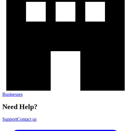
Businesses​​​​‌ ‍ ​‍​‍‌‍ ‌ ​‍‌‍‍‌‌‍‌ ‌‍‍‌‌‍ ‍​‍​‍​ ‍‍​‍​‍‌ ​ ‌‍​‌‌‍ ‍‌‍‍‌‌ ‌​‌ ‍‌​‍ ‍‌‍‍‌‌‍ ​‍​‍​‍ ​​‍​‍‌‍‍​‌ ​‍‌‍‌‌‌‍‌‍​‍​‍​ ‍‍​‍​‍‌‍‍​‌ ‌​‌ ‌​‌ ​​​ ‍‍​‍ ​‍ ‌‍ ​‌‍ ‌‍​ ‌‍​‌‌‍ ​‌‍‍​‌‍ ‌ ​ ‌ ‌​​ ‍‍​ ​ ​ ​ ​ ​ ​ ​ ​‍ ‌‍‍‌‌‍ ‍‌ ‌​‌‍‌‌‌‍ ‍‌ ‌​​‍ ‌‍‌‌‌‍‌​‌‍‍‌‌ ‌​​‍ ‌‍ ‌‌‍ ‌‍‌​‌‍‌‌​ ‌‌ ​​‌ ​‍‌‍‌‌‌ ​ ‌‍‌‌‌‍ ‍‌ ‌​‌‍​‌‌ ‌​‌‍‍‌‌‍ ‌‍ ‍​ ‍ ‌‍‍‌‌‍‌​​ ‌‌‍​‌​ ​ ​ ​​​ ‍​​ ‍‌​ ​​​ ‍​​ ‌‌​‍ ‌​ ‍‌​ ​​​ ‌‍​ ‍​​‍ ‌​ ‌​‌‍‌‌​ ‌‌‌‍‌‍​‍ ‌​ ‍‌​ ​ ​ ‍‌​ ​ ​‍ ‌‌‍‌‍​ ‌‌​ ‌‍‌‍​ ​ ​‌​ ​​​ ‍​‌‍‌​​ ‌‍​ ‌‍​ ‍‌​ ​‍​ ‍ ‌ ‌​‌ ‍‌‌ ​​‌‍‌‌​ ‌‌‍​‌‌ ‌‌‌‍‌​‌‍‍‌‌‍‌‌‌‍ ‍‌‍​ ‌‍‌‌​ ‍ ‌ ​​‌‍​‌‌ ‌​‌‍‍​​ ‌‌ ‌​‌‍‍‌‌ ‌​‌‍ ​‌‍‌‌​ ‌‍​‍‌‍​‌‌ ​ ‌‍‌‌‌‌‌‌‌ ​‍‌‍ ​​ ‌‌‍‍​‌ ‌​‌ ‌​‌ ​​​‍‌‌​ ​ ‌​​‌​‍‌‌​ ​‍‌​‌‍​‍‌‌​ ​‍‌​‌‍‌‍ ​‌‍ ‌‍​ ‌‍​‌‌‍ ​‌‍‍​‌‍ ‌ ​ ‌ ‌​​‍‌‌​ ​ ‌​​‌​ ​ ​ ​ ​ ​ ​ ​ ​‍‌‍‌‍‍‌‌‍‌​​ ‌‌‍​‌​ ​ ​ ​​​ ‍​​ ‍‌​ ​​​ ‍​​ ‌‌​‍ ‌​ ‍‌​ ​​​ ‌‍​ ‍​​‍ ‌​ ‌​‌‍‌‌​ ‌‌‌‍‌‍​‍ ‌​ ‍‌​ ​ ​ ‍‌​ ​ ​‍ ‌‌‍‌‍​ ‌‌​ ‌‍‌‍​ ​ ​‌​ ​​​ ‍​‌‍‌​​ ‌‍​ ‌‍​ ‍‌​ ​‍​‍‌‍‌ ‌​‌ ‍‌‌ ​​‌‍‌‌​ ‌‌‍​‌‌ ‌‌‌‍‌​‌‍‍‌‌‍‌‌‌‍ ‍‌‍​ ‌‍‌‌​‍‌‍‌ ​​‌‍​‌‌ ‌​‌‍‍​​ ‌‌ ‌​‌‍‍‌‌ ‌​‌‍ ​‌‍‌‌​‍‌‍‌ ​​‌‍‌‌‌ ​‍‌ ​ ‌ ​​‌‍‌‌‌‍​ ‌ ‌​‌‍‍‌‌ ‌‍‌‍‌‌​ ‌‌ ​​‌ ‌‌‌‍​‍‌‍ ​‌‍‍‌‌ ​ ‌‍‍​‌‍‌‌‌‍‌​​‍​‍‌ ‌
Need Help?​​​​‌ ‍ ​‍​‍‌‍ ‌ ​‍‌‍‍‌‌‍‌ ‌‍‍‌‌‍ ‍​‍​‍​ ‍‍​‍​‍‌ ​ ‌‍​‌‌‍ ‍‌‍‍‌‌ ‌​‌ ‍‌​‍ ‍‌‍‍‌‌‍ ​‍​‍​‍ ​​‍​‍‌‍‍​‌ ​‍‌‍‌‌‌‍‌‍​‍​‍​ ‍‍​‍​‍‌‍‍​‌ ‌​‌ ‌​‌ ​​​ ‍‍​‍ ​‍ ‌‍ ​‌‍ ‌‍​ ‌‍​‌‌‍ ​‌‍‍​‌‍ ‌ ​ ‌ ‌​​ ‍‍​ ​ ​ ​ ​ ​ ​ ​ ​‍ ‌‍‍‌‌‍ ‍‌ ‌​‌‍‌‌‌‍ ‍‌ ‌​​‍ ‌‍‌‌‌‍‌​‌‍‍‌‌ ‌​​‍ ‌‍ ‌‌‍ ‌‍‌​‌‍‌‌​ ‌‌ ​​‌ ​‍‌‍‌‌‌ ​ ‌‍‌‌‌‍ ‍‌ ‌​‌‍​‌‌ ‌​‌‍‍‌‌‍ ‌‍ ‍​ ‍ ‌‍‍‌‌‍‌​​ ‌‌ ​ ‌‍‍‌‌ ‌​‌‍‌‌‌​‌‍‌‍ ‌‍ ‌ ‌​‌‍‌‌‌ ​‍​ ‍ ‌ ‌​‌ ‍‌‌ ​​‌‍‌‌​ ‌‌‍‌‍‌‍ ‌‍ ‌ ‌​‌‍‌‌‌ ​‍​ ‍ ‌ ​​‌‍​‌‌ ‌​‌‍‍​​ ‌‌‍ ‌‌‍‌‌‌‍ ‍‌ ‌‌‌ ​ ​‍‌‌​ ‌‌‌​​‍‌‌ ‌‍‍ ‌‍‌‌‌ ‍‌​‍‌‌​ ​ ‌​‌​​‍‌‌​ ​ ‌​‌​​‍‌‌​ ​‍​ ​‍‌‍‌‌‌‍‌‍​ ​‌​ ‌ ​ ​‌‌‍​ ‌‍‌‌‌‍​‌​ ‍‌‌‍‌​​ ​‍‌‍​ ​‍‌‌​ ​‍​ ​‍​‍‌‌​ ‌‌‌​‌​​‍ ‍‌‍‍​‌‍‌‌‌‍​‌‌‍‌​‌‍‍‌‌‍ ‍‌‍‌ ​ ‌‍​‍‌‍​‌‌ ​ ‌‍‌‌‌‌‌‌‌ ​‍‌‍ ​​ ‌‌‍‍​‌ ‌​‌ ‌​‌ ​​​‍‌‌​ ​ ‌​​‌​‍‌‌​ ​‍‌​‌‍​‍‌‌​ ​‍‌​‌‍‌‍ ​‌‍ ‌‍​ ‌‍​‌‌‍ ​‌‍‍​‌‍ ‌ ​ ‌ ‌​​‍‌‌​ ​ ‌​​‌​ ​ ​ ​ ​ ​ ​ ​ ​‍‌‍‌‍‍‌‌‍‌​​ ‌‌ ​ ‌‍‍‌‌ ‌​‌‍‌‌‌​‌‍‌‍ ‌‍ ‌ ‌​‌‍‌‌‌ ​‍​‍‌‍‌ ‌​‌ ‍‌‌ ​​‌‍‌‌​ ‌‌‍‌‍‌‍ ‌‍ ‌ ‌​‌‍‌‌‌ ​‍​‍‌‍‌ ​​‌‍​‌‌ ‌​‌‍‍​​ ‌‌‍ ‌‌‍‌‌‌‍ ‍‌ ‌‌‌ ​ ​‍‌‌​ ‌‌‌​​‍‌‌ ‌‍‍ ‌‍‌‌‌ ‍‌​‍‌‌​ ​ ‌​‌​​‍‌‌​ ​ ‌​‌​​‍‌‌​ ​‍​ ​‍‌‍‌‌‌‍‌‍​ ​‌​ ‌ ​ ​‌‌‍​ ‌‍‌‌‌‍​‌​ ‍‌‌‍‌​​ ​‍‌‍​ ​‍‌‌​ ​‍​ ​‍​‍‌‌​ ‌‌‌​‌​​‍ ‍‌‍‍​‌‍‌‌‌‍​‌‌‍‌​‌‍‍‌‌‍ ‍‌‍‌ ​‍‌‍‌ ​​‌‍‌‌‌ ​‍‌ ​ ‌ ​​‌‍‌‌‌‍​ ‌ ‌​‌‍‍‌‌ ‌‍‌‍‌‌​ ‌‌ ​​‌ ‌‌‌‍​‍‌‍ ​‌‍‍‌‌ ​ ‌‍‍​‌‍‌‌‌‍‌​​‍​‍‌ ‌
Support​​​​‌ ‍ ​‍​‍‌‍ ‌ ​‍‌‍‍‌‌‍‌ ‌‍‍‌‌‍ ‍​‍​‍​ ‍‍​‍​‍‌ ​ ‌‍​‌‌‍ ‍‌‍‍‌‌ ‌​‌ ‍‌​‍ ‍‌‍‍‌‌‍ ​‍​‍​‍ ​​‍​‍‌‍‍​‌ ​‍‌‍‌‌‌‍‌‍​‍​‍​ ‍‍​‍​‍‌‍‍​‌ ‌​‌ ‌​‌ ​​​ ‍‍​‍ ​‍ ‌‍ ​‌‍ ‌‍​ ‌‍​‌‌‍ ​‌‍‍​‌‍ ‌ ​ ‌ ‌​​ ‍‍​ ​ ​ ​ ​ ​ ​ ​ ​‍ ‌‍‍‌‌‍ ‍‌ ‌​‌‍‌‌‌‍ ‍‌ ‌​​‍ ‌‍‌‌‌‍‌​‌‍‍‌‌ ‌​​‍ ‌‍ ‌‌‍ ‌‍‌​‌‍‌‌​ ‌‌ ​​‌ ​‍‌‍‌‌‌ ​ ‌‍‌‌‌‍ ‍‌ ‌​‌‍​‌‌ ‌​‌‍‍‌‌‍ ‌‍ ‍​ ‍ ‌‍‍‌‌‍‌​​ ‌‌ ​ ‌‍‍‌‌ ‌​‌‍‌‌‌​‌‍‌‍ ‌‍ ‌ ‌​‌‍‌‌‌ ​‍​ ‍ ‌ ‌​‌ ‍‌‌ ​​‌‍‌‌​ ‌‌‍‌‍‌‍ ‌‍ ‌ ‌​‌‍‌‌‌ ​‍​ ‍ ‌ ​​‌‍​‌‌ ‌​‌‍‍​​ ‌‌‍ ‌‌‍‌‌‌‍ ‍‌ ‌‌‌ ​ ​‍‌‌​ ‌‌‌​​‍‌‌ ‌‍‍ ‌‍‌‌‌ ‍‌​‍‌‌​ ​ ‌​‌​​‍‌‌​ ​ ‌​‌​​‍‌‌​ ​‍​ ​‍‌‍‌‌‌‍‌‍​ ​‌​ ‌ ​ ​‌‌‍​ ‌‍‌‌‌‍​‌​ ‍‌‌‍‌​​ ​‍‌‍​ ​‍‌‌​ ​‍​ ​‍​‍‌‌​ ‌‌‌​‌​​‍ ‍‌‍‍‌‌ ‌​‌‍‌‌‌‍ ‌‌ ​ ​‍‌‌​ ‌‌‌​​‍‌‌ ‌‍‍ ‌‍‌‌‌ ‍‌​‍‌‌​ ​ ‌​‌​​‍‌‌​ ​ ‌​‌​​‍‌‌​ ​‍​ ​‍‌‍​‌​ ‌‌​ ‍‌‌‍‌‍‌‍‌‌‌‍‌​‌‍​ ​ ​‍‌‍​‌‌‍‌​‌‍​‌‌‍​‍​‍‌‌​ ​‍​ ​‍​‍‌‌​ ‌‌‌​‌​​‍ ‍‌ ‌​‌‍‌‌‌ ‍​‌ ‌​​ ‌‍​‍‌‍​‌‌ ​ ‌‍‌‌‌‌‌‌‌ ​‍‌‍ ​​ ‌‌‍‍​‌ ‌​‌ ‌​‌ ​​​‍‌‌​ ​ ‌​​‌​‍‌‌​ ​‍‌​‌‍​‍‌‌​ ​‍‌​‌‍‌‍ ​‌‍ ‌‍​ ‌‍​‌‌‍ ​‌‍‍​‌‍ ‌ ​ ‌ ‌​​‍‌‌​ ​ ‌​​‌​ ​ ​ ​ ​ ​ ​ ​ ​‍‌‍‌‍‍‌‌‍‌​​ ‌‌ ​ ‌‍‍‌‌ ‌​‌‍‌‌‌​‌‍‌‍ ‌‍ ‌ ‌​‌‍‌‌‌ ​‍​‍‌‍‌ ‌​‌ ‍‌‌ ​​‌‍‌‌​ ‌‌‍‌‍‌‍ ‌‍ ‌ ‌​‌‍‌‌‌ ​‍​‍‌‍‌ ​​‌‍​‌‌ ‌​‌‍‍​​ ‌‌‍ ‌‌‍‌‌‌‍ ‍‌ ‌‌‌ ​ ​‍‌‌​ ‌‌‌​​‍‌‌ ‌‍‍ ‌‍‌‌‌ ‍‌​‍‌‌​ ​ ‌​‌​​‍‌‌​ ​ ‌​‌​​‍‌‌​ ​‍​ ​‍‌‍‌‌‌‍‌‍​ ​‌​ ‌ ​ ​‌‌‍​ ‌‍‌‌‌‍​‌​ ‍‌‌‍‌​​ ​‍‌‍​ ​‍‌‌​ ​‍​ ​‍​‍‌‌​ ‌‌‌​‌​​‍ ‍‌‍‍‌‌ ‌​‌‍‌‌‌‍ ‌‌ ​ ​‍‌‌​ ‌‌‌​​‍‌‌ ‌‍‍ ‌‍‌‌‌ ‍‌​‍‌‌​ ​ ‌​‌​​‍‌‌​ ​ ‌​‌​​‍‌‌​ ​‍​ ​‍‌‍​‌​ ‌‌​ ‍‌‌‍‌‍‌‍‌‌‌‍‌​‌‍​ ​ ​‍‌‍​‌‌‍‌​‌‍​‌‌‍​‍​‍‌‌​ ​‍​ ​‍​‍‌‌​ ‌‌‌​‌​​‍ ‍‌ ‌​‌‍‌‌‌ ‍​‌ ‌​​‍‌‍‌ ​​‌‍‌‌‌ ​‍‌ ​ ‌ ​​‌‍‌‌‌‍​ ‌ ‌​‌‍‍‌‌ ‌‍‌‍‌‌​ ‌‌ ​​‌ ‌‌‌‍​‍‌‍ ​‌‍‍‌‌ ​ ‌‍‍​‌‍‌‌‌‍‌​​‍​‍‌ ‌
Contact us​​​​‌ ‍ ​‍​‍‌‍ ‌ ​‍‌‍‍‌‌‍‌ ‌‍‍‌‌‍ ‍​‍​‍​ ‍‍​‍​‍‌ ​ ‌‍​‌‌‍ ‍‌‍‍‌‌ ‌​‌ ‍‌​‍ ‍‌‍‍‌‌‍ ​‍​‍​‍ ​​‍​‍‌‍‍​‌ ​‍‌‍‌‌‌‍‌‍​‍​‍​ ‍‍​‍​‍‌‍‍​‌ ‌​‌ ‌​‌ ​​​ ‍‍​‍ ​‍ ‌‍ ​‌‍ ‌‍​ ‌‍​‌‌‍ ​‌‍‍​‌‍ ‌ ​ ‌ ‌​​ ‍‍​ ​ ​ ​ ​ ​ ​ ​ ​‍ ‌‍‍‌‌‍ ‍‌ ‌​‌‍‌‌‌‍ ‍‌ ‌​​‍ ‌‍‌‌‌‍‌​‌‍‍‌‌ ‌​​‍ ‌‍ ‌‌‍ ‌‍‌​‌‍‌‌​ ‌‌ ​​‌ ​‍‌‍‌‌‌ ​ ‌‍‌‌‌‍ ‍‌ ‌​‌‍​‌‌ ‌​‌‍‍‌‌‍ ‌‍ ‍​ ‍ ‌‍‍‌‌‍‌​​ ‌‌ ​ ‌‍‍‌‌ ‌​‌‍‌‌‌​‌‍‌‍ ‌‍ ‌ ‌​‌‍‌‌‌ ​‍​ ‍ ‌ ‌​‌ ‍‌‌ ​​‌‍‌‌​ ‌‌‍‌‍‌‍ ‌‍ ‌ ‌​‌‍‌‌‌ ​‍​ ‍ ‌ ​​‌‍​‌‌ ‌​‌‍‍​​ ‌‌‍ ‌‌‍‌‌‌‍ ‍‌ ‌‌‌ ​ ​‍‌‌​ ‌‌‌​​‍‌‌ ‌‍‍ ‌‍‌‌‌ ‍‌​‍‌‌​ ​ ‌​‌​​‍‌‌​ ​ ‌​‌​​‍‌‌​ ​‍​ ​‍‌‍‌‌‌‍‌‍​ ​‌​ ‌ ​ ​‌‌‍​ ‌‍‌‌‌‍​‌​ ‍‌‌‍‌​​ ​‍‌‍​ ​‍‌‌​ ​‍​ ​‍​‍‌‌​ ‌‌‌​‌​​‍ ‍‌‍‍‌‌ ‌​‌‍‌‌‌‍ ‌‌ ​ ​‍‌‌​ ‌‌‌​​‍‌‌ ‌‍‍ ‌‍‌‌‌ ‍‌​‍‌‌​ ​ ‌​‌​​‍‌‌​ ​ ‌​‌​​‍‌‌​ ​‍​ ​‍​ ‍​‌‍​ ​ ‍​‌‍​‌‌‍‌​‌‍​‍​ ‌‌​ ​ ​ ​ ​ ‌‌​ ‌ ​ ‍​​‍‌‌​ ​‍​ ​‍​‍‌‌​ ‌‌‌​‌​​‍ ‍‌ ‌​‌‍‌‌‌ ‍​‌ ‌​​ ‌‍​‍‌‍​‌‌ ​ ‌‍‌‌‌‌‌‌‌ ​‍‌‍ ​​ ‌‌‍‍​‌ ‌​‌ ‌​‌ ​​​‍‌‌​ ​ ‌​​‌​‍‌‌​ ​‍‌​‌‍​‍‌‌​ ​‍‌​‌‍‌‍ ​‌‍ ‌‍​ ‌‍​‌‌‍ ​‌‍‍​‌‍ ‌ ​ ‌ ‌​​‍‌‌​ ​ ‌​​‌​ ​ ​ ​ ​ ​ ​ ​ ​‍‌‍‌‍‍‌‌‍‌​​ ‌‌ ​ ‌‍‍‌‌ ‌​‌‍‌‌‌​‌‍‌‍ ‌‍ ‌ ‌​‌‍‌‌‌ ​‍​‍‌‍‌ ‌​‌ ‍‌‌ ​​‌‍‌‌​ ‌‌‍‌‍‌‍ ‌‍ ‌ ‌​‌‍‌‌‌ ​‍​‍‌‍‌ ​​‌‍​‌‌ ‌​‌‍‍​​ ‌‌‍ ‌‌‍‌‌‌‍ ‍‌ ‌‌‌ ​ ​‍‌‌​ ‌‌‌​​‍‌‌ ‌‍‍ ‌‍‌‌‌ ‍‌​‍‌‌​ ​ ‌​‌​​‍‌‌​ ​ ‌​‌​​‍‌‌​ ​‍​ ​‍‌‍‌‌‌‍‌‍​ ​‌​ ‌ ​ ​‌‌‍​ ‌‍‌‌‌‍​‌​ ‍‌‌‍‌​​ ​‍‌‍​ ​‍‌‌​ ​‍​ ​‍​‍‌‌​ ‌‌‌​‌​​‍ ‍‌‍‍‌‌ ‌​‌‍‌‌‌‍ ‌‌ ​ ​‍‌‌​ ‌‌‌​​‍‌‌ ‌‍‍ ‌‍‌‌‌ ‍‌​‍‌‌​ ​ ‌​‌​​‍‌‌​ ​ ‌​‌​​‍‌‌​ ​‍​ ​‍​ ‍​‌‍​ ​ ‍​‌‍​‌‌‍‌​‌‍​‍​ ‌‌​ ​ ​ ​ ​ ‌‌​ ‌ ​ ‍​​‍‌‌​ ​‍​ ​‍​‍‌‌​ ‌‌‌​‌​​‍ ‍‌ ‌​‌‍‌‌‌ ‍​‌ ‌​​‍‌‍‌ ​​‌‍‌‌‌ ​‍‌ ​ ‌ ​​‌‍‌‌‌‍​ ‌ ‌​‌‍‍‌‌ ‌‍‌‍‌‌​ ‌‌ ​​‌ ‌‌‌‍​‍‌‍ ​‌‍‍‌‌ ​ ‌‍‍​‌‍‌‌‌‍‌​​‍​‍‌ ‌