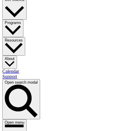
Programs​​​​‌ ‍ ​‍​‍‌‍ ‌ ​‍‌‍‍‌‌‍‌ ‌‍‍‌‌‍ ‍​‍​‍​ ‍‍​‍​‍‌ ​ ‌‍​‌‌‍ ‍‌‍‍‌‌ ‌​‌ ‍‌​‍ ‍‌‍‍‌‌‍ ​‍​‍​‍ ​​‍​‍‌‍‍​‌ ​‍‌‍‌‌‌‍‌‍​‍​‍​ ‍‍​‍​‍‌‍‍​‌ ‌​‌ ‌​‌ ​​​ ‍‍​‍ ​‍ ‌‍ ​‌‍ ‌‍​ ‌‍​‌‌‍ ​‌‍‍​‌‍ ‌ ​ ‌ ‌​​ ‍‍​ ​ ​ ​ ​ ​ ​ ​ ​‍ ‌‍‍‌‌‍ ‍‌ ‌​‌‍‌‌‌‍ ‍‌ ‌​​‍ ‌‍‌‌‌‍‌​‌‍‍‌‌ ‌​​‍ ‌‍ ‌‌‍ ‌‍‌​‌‍‌‌​ ‌‌ ​​‌ ​‍‌‍‌‌‌ ​ ‌‍‌‌‌‍ ‍‌ ‌​‌‍​‌‌ ‌​‌‍‍‌‌‍ ‌‍ ‍​ ‍ ‌‍‍‌‌‍‌​​ ‌‌ ​ ‌‍‍‌‌ ‌​‌‍‌‌‌​‍​‌‍‌‌‌‍​‌‌‍‌​‌‍‌‌‌ ​‍​ ‍ ‌ ‌​‌ ‍‌‌ ​​‌‍‌‌​ ‌‌‍‍​‌‍‌‌‌‍​‌‌‍‌​‌‍‌‌‌ ​‍​ ‍ ‌ ​​‌‍​‌‌ ‌​‌‍‍​​ ‌‌‍ ​‌‍‌‌‌‍‌‍‌ ‌​‌​ ‌‌‍‌‌‌‍ ‍‌ ‌‌‌ ​ ​‍‌‌​ ‌‌‌​​‍‌‌ ‌‍‍ ‌‍‌‌‌ ‍‌​‍‌‌​ ​ ‌​‌​​‍‌‌​ ​ ‌​‌​​‍‌‌​ ​‍​ ​‍​ ​ ‌‍‌​​ ‌​​ ​‌‌‍‌‌​ ‌​​ ​​​ ‌​‌‍‌‌‌‍‌​​ ​​​ ​​​‍‌‌​ ​‍​ ​‍​‍‌‌​ ‌‌‌​‌​​‍ ‍‌ ‌​‌‍‌‌‌ ‍​‌ ‌​​ ‌‍​‍‌‍​‌‌ ​ ‌‍‌‌‌‌‌‌‌ ​‍‌‍ ​​ ‌‌‍‍​‌ ‌​‌ ‌​‌ ​​​‍‌‌​ ​ ‌​​‌​‍‌‌​ ​‍‌​‌‍​‍‌‌​ ​‍‌​‌‍‌‍ ​‌‍ ‌‍​ ‌‍​‌‌‍ ​‌‍‍​‌‍ ‌ ​ ‌ ‌​​‍‌‌​ ​ ‌​​‌​ ​ ​ ​ ​ ​ ​ ​ ​‍‌‍‌‍‍‌‌‍‌​​ ‌‌ ​ ‌‍‍‌‌ ‌​‌‍‌‌‌​‍​‌‍‌‌‌‍​‌‌‍‌​‌‍‌‌‌ ​‍​‍‌‍‌ ‌​‌ ‍‌‌ ​​‌‍‌‌​ ‌‌‍‍​‌‍‌‌‌‍​‌‌‍‌​‌‍‌‌‌ ​‍​‍‌‍‌ ​​‌‍​‌‌ ‌​‌‍‍​​ ‌‌‍ ​‌‍‌‌‌‍‌‍‌ ‌​‌​ ‌‌‍‌‌‌‍ ‍‌ ‌‌‌ ​ ​‍‌‌​ ‌‌‌​​‍‌‌ ‌‍‍ ‌‍‌‌‌ ‍‌​‍‌‌​ ​ ‌​‌​​‍‌‌​ ​ ‌​‌​​‍‌‌​ ​‍​ ​‍​ ​ ‌‍‌​​ ‌​​ ​‌‌‍‌‌​ ‌​​ ​​​ ‌​‌‍‌‌‌‍‌​​ ​​​ ​​​‍‌‌​ ​‍​ ​‍​‍‌‌​ ‌‌‌​‌​​‍ ‍‌ ‌​‌‍‌‌‌ ‍​‌ ‌​​‍‌‍‌ ​​‌‍‌‌‌ ​‍‌ ​ ‌ ​​‌‍‌‌‌‍​ ‌ ‌​‌‍‍‌‌ ‌‍‌‍‌‌​ ‌‌ ​​‌ ‌‌‌‍​‍‌‍ ​‌‍‍‌‌ ​ ‌‍‍​‌‍‌‌‌‍‌​​‍​‍‌ ‌
Resources​​​​‌ ‍ ​‍​‍‌‍ ‌ ​‍‌‍‍‌‌‍‌ ‌‍‍‌‌‍ ‍​‍​‍​ ‍‍​‍​‍‌ ​ ‌‍​‌‌‍ ‍‌‍‍‌‌ ‌​‌ ‍‌​‍ ‍‌‍‍‌‌‍ ​‍​‍​‍ ​​‍​‍‌‍‍​‌ ​‍‌‍‌‌‌‍‌‍​‍​‍​ ‍‍​‍​‍‌‍‍​‌ ‌​‌ ‌​‌ ​​​ ‍‍​‍ ​‍ ‌‍ ​‌‍ ‌‍​ ‌‍​‌‌‍ ​‌‍‍​‌‍ ‌ ​ ‌ ‌​​ ‍‍​ ​ ​ ​ ​ ​ ​ ​ ​‍ ‌‍‍‌‌‍ ‍‌ ‌​‌‍‌‌‌‍ ‍‌ ‌​​‍ ‌‍‌‌‌‍‌​‌‍‍‌‌ ‌​​‍ ‌‍ ‌‌‍ ‌‍‌​‌‍‌‌​ ‌‌ ​​‌ ​‍‌‍‌‌‌ ​ ‌‍‌‌‌‍ ‍‌ ‌​‌‍​‌‌ ‌​‌‍‍‌‌‍ ‌‍ ‍​ ‍ ‌‍‍‌‌‍‌​​ ‌‌ ​ ‌‍‍‌‌ ‌​‌‍‌‌‌​‍​‌‍‌‌‌‍​‌‌‍‌​‌‍‌‌‌ ​‍​ ‍ ‌ ‌​‌ ‍‌‌ ​​‌‍‌‌​ ‌‌‍‍​‌‍‌‌‌‍​‌‌‍‌​‌‍‌‌‌ ​‍​ ‍ ‌ ​​‌‍​‌‌ ‌​‌‍‍​​ ‌‌‍ ​‌‍‌‌‌‍‌‍‌ ‌​‌​ ‌‌‍‌‌‌‍ ‍‌ ‌‌‌ ​ ​‍‌‌​ ‌‌‌​​‍‌‌ ‌‍‍ ‌‍‌‌‌ ‍‌​‍‌‌​ ​ ‌​‌​​‍‌‌​ ​ ‌​‌​​‍‌‌​ ​‍​ ​‍‌‍‌‍‌‍‌‍​ ‌​​ ‌‌‌‍‌‌​ ​ ‌‍‌‌‌‍​‌‌‍​ ​ ‍‌‌‍​ ​ ‍‌​‍‌‌​ ​‍​ ​‍​‍‌‌​ ‌‌‌​‌​​‍ ‍‌ ‌​‌‍‌‌‌ ‍​‌ ‌​​ ‌‍​‍‌‍​‌‌ ​ ‌‍‌‌‌‌‌‌‌ ​‍‌‍ ​​ ‌‌‍‍​‌ ‌​‌ ‌​‌ ​​​‍‌‌​ ​ ‌​​‌​‍‌‌​ ​‍‌​‌‍​‍‌‌​ ​‍‌​‌‍‌‍ ​‌‍ ‌‍​ ‌‍​‌‌‍ ​‌‍‍​‌‍ ‌ ​ ‌ ‌​​‍‌‌​ ​ ‌​​‌​ ​ ​ ​ ​ ​ ​ ​ ​‍‌‍‌‍‍‌‌‍‌​​ ‌‌ ​ ‌‍‍‌‌ ‌​‌‍‌‌‌​‍​‌‍‌‌‌‍​‌‌‍‌​‌‍‌‌‌ ​‍​‍‌‍‌ ‌​‌ ‍‌‌ ​​‌‍‌‌​ ‌‌‍‍​‌‍‌‌‌‍​‌‌‍‌​‌‍‌‌‌ ​‍​‍‌‍‌ ​​‌‍​‌‌ ‌​‌‍‍​​ ‌‌‍ ​‌‍‌‌‌‍‌‍‌ ‌​‌​ ‌‌‍‌‌‌‍ ‍‌ ‌‌‌ ​ ​‍‌‌​ ‌‌‌​​‍‌‌ ‌‍‍ ‌‍‌‌‌ ‍‌​‍‌‌​ ​ ‌​‌​​‍‌‌​ ​ ‌​‌​​‍‌‌​ ​‍​ ​‍‌‍‌‍‌‍‌‍​ ‌​​ ‌‌‌‍‌‌​ ​ ‌‍‌‌‌‍​‌‌‍​ ​ ‍‌‌‍​ ​ ‍‌​‍‌‌​ ​‍​ ​‍​‍‌‌​ ‌‌‌​‌​​‍ ‍‌ ‌​‌‍‌‌‌ ‍​‌ ‌​​‍‌‍‌ ​​‌‍‌‌‌ ​‍‌ ​ ‌ ​​‌‍‌‌‌‍​ ‌ ‌​‌‍‍‌‌ ‌‍‌‍‌‌​ ‌‌ ​​‌ ‌‌‌‍​‍‌‍ ​‌‍‍‌‌ ​ ‌‍‍​‌‍‌‌‌‍‌​​‍​‍‌ ‌
About​​​​‌ ‍ ​‍​‍‌‍ ‌ ​‍‌‍‍‌‌‍‌ ‌‍‍‌‌‍ ‍​‍​‍​ ‍‍​‍​‍‌ ​ ‌‍​‌‌‍ ‍‌‍‍‌‌ ‌​‌ ‍‌​‍ ‍‌‍‍‌‌‍ ​‍​‍​‍ ​​‍​‍‌‍‍​‌ ​‍‌‍‌‌‌‍‌‍​‍​‍​ ‍‍​‍​‍‌‍‍​‌ ‌​‌ ‌​‌ ​​​ ‍‍​‍ ​‍ ‌‍ ​‌‍ ‌‍​ ‌‍​‌‌‍ ​‌‍‍​‌‍ ‌ ​ ‌ ‌​​ ‍‍​ ​ ​ ​ ​ ​ ​ ​ ​‍ ‌‍‍‌‌‍ ‍‌ ‌​‌‍‌‌‌‍ ‍‌ ‌​​‍ ‌‍‌‌‌‍‌​‌‍‍‌‌ ‌​​‍ ‌‍ ‌‌‍ ‌‍‌​‌‍‌‌​ ‌‌ ​​‌ ​‍‌‍‌‌‌ ​ ‌‍‌‌‌‍ ‍‌ ‌​‌‍​‌‌ ‌​‌‍‍‌‌‍ ‌‍ ‍​ ‍ ‌‍‍‌‌‍‌​​ ‌‌ ​ ‌‍‍‌‌ ‌​‌‍‌‌‌​‍​‌‍‌‌‌‍​‌‌‍‌​‌‍‌‌‌ ​‍​ ‍ ‌ ‌​‌ ‍‌‌ ​​‌‍‌‌​ ‌‌‍‍​‌‍‌‌‌‍​‌‌‍‌​‌‍‌‌‌ ​‍​ ‍ ‌ ​​‌‍​‌‌ ‌​‌‍‍​​ ‌‌ ​‍‌‍‍‌‌‍‌ ‌‍‍​‌ ‌​‌​ ‌‌‍‌‌‌‍ ‍‌ ‌‌‌ ​ ​‍‌‌​ ‌‌‌​​‍‌‌ ‌‍‍ ‌‍‌‌‌ ‍‌​‍‌‌​ ​ ‌​‌​​‍‌‌​ ​ ‌​‌​​‍‌‌​ ​‍​ ​‍​ ​‌​ ‌​​ ​ ‌‍​ ​ ‌‍‌‍​ ​ ‌ ​ ‌ ‌‍​‌‌‍‌‍​ ‌‍‌‍‌​​‍‌‌​ ​‍​ ​‍​‍‌‌​ ‌‌‌​‌​​‍ ‍‌ ‌​‌‍‌‌‌ ‍​‌ ‌​​ ‌‍​‍‌‍​‌‌ ​ ‌‍‌‌‌‌‌‌‌ ​‍‌‍ ​​ ‌‌‍‍​‌ ‌​‌ ‌​‌ ​​​‍‌‌​ ​ ‌​​‌​‍‌‌​ ​‍‌​‌‍​‍‌‌​ ​‍‌​‌‍‌‍ ​‌‍ ‌‍​ ‌‍​‌‌‍ ​‌‍‍​‌‍ ‌ ​ ‌ ‌​​‍‌‌​ ​ ‌​​‌​ ​ ​ ​ ​ ​ ​ ​ ​‍‌‍‌‍‍‌‌‍‌​​ ‌‌ ​ ‌‍‍‌‌ ‌​‌‍‌‌‌​‍​‌‍‌‌‌‍​‌‌‍‌​‌‍‌‌‌ ​‍​‍‌‍‌ ‌​‌ ‍‌‌ ​​‌‍‌‌​ ‌‌‍‍​‌‍‌‌‌‍​‌‌‍‌​‌‍‌‌‌ ​‍​‍‌‍‌ ​​‌‍​‌‌ ‌​‌‍‍​​ ‌‌ ​‍‌‍‍‌‌‍‌ ‌‍‍​‌ ‌​‌​ ‌‌‍‌‌‌‍ ‍‌ ‌‌‌ ​ ​‍‌‌​ ‌‌‌​​‍‌‌ ‌‍‍ ‌‍‌‌‌ ‍‌​‍‌‌​ ​ ‌​‌​​‍‌‌​ ​ ‌​‌​​‍‌‌​ ​‍​ ​‍​ ​‌​ ‌​​ ​ ‌‍​ ​ ‌‍‌‍​ ​ ‌ ​ ‌ ‌‍​‌‌‍‌‍​ ‌‍‌‍‌​​‍‌‌​ ​‍​ ​‍​‍‌‌​ ‌‌‌​‌​​‍ ‍‌ ‌​‌‍‌‌‌ ‍​‌ ‌​​‍‌‍‌ ​​‌‍‌‌‌ ​‍‌ ​ ‌ ​​‌‍‌‌‌‍​ ‌ ‌​‌‍‍‌‌ ‌‍‌‍‌‌​ ‌‌ ​​‌ ‌‌‌‍​‍‌‍ ​‌‍‍‌‌ ​ ‌‍‍​‌‍‌‌‌‍‌​​‍​‍‌ ‌
Calendar​​​​‌ ‍ ​‍​‍‌‍ ‌ ​‍‌‍‍‌‌‍‌ ‌‍‍‌‌‍ ‍​‍​‍​ ‍‍​‍​‍‌ ​ ‌‍​‌‌‍ ‍‌‍‍‌‌ ‌​‌ ‍‌​‍ ‍‌‍‍‌‌‍ ​‍​‍​‍ ​​‍​‍‌‍‍​‌ ​‍‌‍‌‌‌‍‌‍​‍​‍​ ‍‍​‍​‍‌‍‍​‌ ‌​‌ ‌​‌ ​​​ ‍‍​‍ ​‍ ‌‍ ​‌‍ ‌‍​ ‌‍​‌‌‍ ​‌‍‍​‌‍ ‌ ​ ‌ ‌​​ ‍‍​ ​ ​ ​ ​ ​ ​ ​ ​‍ ‌‍‍‌‌‍ ‍‌ ‌​‌‍‌‌‌‍ ‍‌ ‌​​‍ ‌‍‌‌‌‍‌​‌‍‍‌‌ ‌​​‍ ‌‍ ‌‌‍ ‌‍‌​‌‍‌‌​ ‌‌ ​​‌ ​‍‌‍‌‌‌ ​ ‌‍‌‌‌‍ ‍‌ ‌​‌‍​‌‌ ‌​‌‍‍‌‌‍ ‌‍ ‍​ ‍ ‌‍‍‌‌‍‌​​ ‌‌ ​ ‌‍‍‌‌ ‌​‌‍‌‌‌​‍​‌‍‌‌‌‍​‌‌‍‌​‌‍‌‌‌ ​‍​ ‍ ‌ ‌​‌ ‍‌‌ ​​‌‍‌‌​ ‌‌‍‍​‌‍‌‌‌‍​‌‌‍‌​‌‍‌‌‌ ​‍​ ‍ ‌ ​​‌‍​‌‌ ‌​‌‍‍​​ ‌‌ ​‍‌‍‍‌‌‍‌ ‌‍‍​‌ ‌​‌​ ‌‌‍‌‌‌‍ ‍‌ ‌‌‌ ​ ​‍‌‌​ ‌‌‌​​‍‌‌ ‌‍‍ ‌‍‌‌‌ ‍‌​‍‌‌​ ​ ‌​‌​​‍‌‌​ ​ ‌​‌​​‍‌‌​ ​‍​ ​‍​ ‍​​ ​‌​ ​‍​ ‌ ​ ​​​ ​‍​ ​‍‌‍‌‍​ ‌​​ ‍​​ ​‍​ ​​​‍‌‌​ ​‍​ ​‍​‍‌‌​ ‌‌‌​‌​​‍ ‍‌ ‌​‌‍‌‌‌ ‍​‌ ‌​​ ‌‍​‍‌‍​‌‌ ​ ‌‍‌‌‌‌‌‌‌ ​‍‌‍ ​​ ‌‌‍‍​‌ ‌​‌ ‌​‌ ​​​‍‌‌​ ​ ‌​​‌​‍‌‌​ ​‍‌​‌‍​‍‌‌​ ​‍‌​‌‍‌‍ ​‌‍ ‌‍​ ‌‍​‌‌‍ ​‌‍‍​‌‍ ‌ ​ ‌ ‌​​‍‌‌​ ​ ‌​​‌​ ​ ​ ​ ​ ​ ​ ​ ​‍‌‍‌‍‍‌‌‍‌​​ ‌‌ ​ ‌‍‍‌‌ ‌​‌‍‌‌‌​‍​‌‍‌‌‌‍​‌‌‍‌​‌‍‌‌‌ ​‍​‍‌‍‌ ‌​‌ ‍‌‌ ​​‌‍‌‌​ ‌‌‍‍​‌‍‌‌‌‍​‌‌‍‌​‌‍‌‌‌ ​‍​‍‌‍‌ ​​‌‍​‌‌ ‌​‌‍‍​​ ‌‌ ​‍‌‍‍‌‌‍‌ ‌‍‍​‌ ‌​‌​ ‌‌‍‌‌‌‍ ‍‌ ‌‌‌ ​ ​‍‌‌​ ‌‌‌​​‍‌‌ ‌‍‍ ‌‍‌‌‌ ‍‌​‍‌‌​ ​ ‌​‌​​‍‌‌​ ​ ‌​‌​​‍‌‌​ ​‍​ ​‍​ ‍​​ ​‌​ ​‍​ ‌ ​ ​​​ ​‍​ ​‍‌‍‌‍​ ‌​​ ‍​​ ​‍​ ​​​‍‌‌​ ​‍​ ​‍​‍‌‌​ ‌‌‌​‌​​‍ ‍‌ ‌​‌‍‌‌‌ ‍​‌ ‌​​‍‌‍‌ ​​‌‍‌‌‌ ​‍‌ ​ ‌ ​​‌‍‌‌‌‍​ ‌ ‌​‌‍‍‌‌ ‌‍‌‍‌‌​ ‌‌ ​​‌ ‌‌‌‍​‍‌‍ ​‌‍‍‌‌ ​ ‌‍‍​‌‍‌‌‌‍‌​​‍​‍‌ ‌
Support​​​​‌ ‍ ​‍​‍‌‍ ‌ ​‍‌‍‍‌‌‍‌ ‌‍‍‌‌‍ ‍​‍​‍​ ‍‍​‍​‍‌ ​ ‌‍​‌‌‍ ‍‌‍‍‌‌ ‌​‌ ‍‌​‍ ‍‌‍‍‌‌‍ ​‍​‍​‍ ​​‍​‍‌‍‍​‌ ​‍‌‍‌‌‌‍‌‍​‍​‍​ ‍‍​‍​‍‌‍‍​‌ ‌​‌ ‌​‌ ​​​ ‍‍​‍ ​‍ ‌‍ ​‌‍ ‌‍​ ‌‍​‌‌‍ ​‌‍‍​‌‍ ‌ ​ ‌ ‌​​ ‍‍​ ​ ​ ​ ​ ​ ​ ​ ​‍ ‌‍‍‌‌‍ ‍‌ ‌​‌‍‌‌‌‍ ‍‌ ‌​​‍ ‌‍‌‌‌‍‌​‌‍‍‌‌ ‌​​‍ ‌‍ ‌‌‍ ‌‍‌​‌‍‌‌​ ‌‌ ​​‌ ​‍‌‍‌‌‌ ​ ‌‍‌‌‌‍ ‍‌ ‌​‌‍​‌‌ ‌​‌‍‍‌‌‍ ‌‍ ‍​ ‍ ‌‍‍‌‌‍‌​​ ‌‌ ​ ‌‍‍‌‌ ‌​‌‍‌‌‌​‍​‌‍‌‌‌‍​‌‌‍‌​‌‍‌‌‌ ​‍​ ‍ ‌ ‌​‌ ‍‌‌ ​​‌‍‌‌​ ‌‌‍‍​‌‍‌‌‌‍​‌‌‍‌​‌‍‌‌‌ ​‍​ ‍ ‌ ​​‌‍​‌‌ ‌​‌‍‍​​ ‌‌ ​‍‌‍‍‌‌‍‌ ‌‍‍​‌ ‌​‌​ ‌‌‍‌‌‌‍ ‍‌ ‌‌‌ ​ ​‍‌‌​ ‌‌‌​​‍‌‌ ‌‍‍ ‌‍‌‌‌ ‍‌​‍‌‌​ ​ ‌​‌​​‍‌‌​ ​ ‌​‌​​‍‌‌​ ​‍​ ​‍​ ‍​​ ​‍​ ‌ ‌‍‌‌​ ​‌‌‍​‍‌‍‌​​ ‍‌​ ‌​‌‍​ ​ ‌ ​ ‌ ​‍‌‌​ ​‍​ ​‍​‍‌‌​ ‌‌‌​‌​​‍ ‍‌ ‌​‌‍‌‌‌ ‍​‌ ‌​​ ‌‍​‍‌‍​‌‌ ​ ‌‍‌‌‌‌‌‌‌ ​‍‌‍ ​​ ‌‌‍‍​‌ ‌​‌ ‌​‌ ​​​‍‌‌​ ​ ‌​​‌​‍‌‌​ ​‍‌​‌‍​‍‌‌​ ​‍‌​‌‍‌‍ ​‌‍ ‌‍​ ‌‍​‌‌‍ ​‌‍‍​‌‍ ‌ ​ ‌ ‌​​‍‌‌​ ​ ‌​​‌​ ​ ​ ​ ​ ​ ​ ​ ​‍‌‍‌‍‍‌‌‍‌​​ ‌‌ ​ ‌‍‍‌‌ ‌​‌‍‌‌‌​‍​‌‍‌‌‌‍​‌‌‍‌​‌‍‌‌‌ ​‍​‍‌‍‌ ‌​‌ ‍‌‌ ​​‌‍‌‌​ ‌‌‍‍​‌‍‌‌‌‍​‌‌‍‌​‌‍‌‌‌ ​‍​‍‌‍‌ ​​‌‍​‌‌ ‌​‌‍‍​​ ‌‌ ​‍‌‍‍‌‌‍‌ ‌‍‍​‌ ‌​‌​ ‌‌‍‌‌‌‍ ‍‌ ‌‌‌ ​ ​‍‌‌​ ‌‌‌​​‍‌‌ ‌‍‍ ‌‍‌‌‌ ‍‌​‍‌‌​ ​ ‌​‌​​‍‌‌​ ​ ‌​‌​​‍‌‌​ ​‍​ ​‍​ ‍​​ ​‍​ ‌ ‌‍‌‌​ ​‌‌‍​‍‌‍‌​​ ‍‌​ ‌​‌‍​ ​ ‌ ​ ‌ ​‍‌‌​ ​‍​ ​‍​‍‌‌​ ‌‌‌​‌​​‍ ‍‌ ‌​‌‍‌‌‌ ‍​‌ ‌​​‍‌‍‌ ​​‌‍‌‌‌ ​‍‌ ​ ‌ ​​‌‍‌‌‌‍​ ‌ ‌​‌‍‍‌‌ ‌‍‌‍‌‌​ ‌‌ ​​‌ ‌‌‌‍​‍‌‍ ​‌‍‍‌‌ ​ ‌‍‍​‌‍‌‌‌‍‌​​‍​‍‌ ‌
Open search modal
Open menu