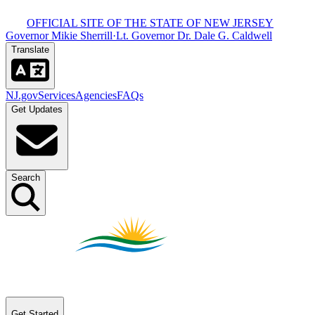
OFFICIAL SITE OF THE STATE OF NEW JERSEY​​​​‌ ‍ ​‍​‍‌‍ ‌ ​‍‌‍‍‌‌‍‌ ‌‍‍‌‌‍ ‍​‍​‍​ ‍‍​‍​‍‌ ​ ‌‍​‌‌‍ ‍‌‍‍‌‌ ‌​‌ ‍‌​‍ ‍‌‍‍‌‌‍ ​‍​‍​‍ ​​‍​‍‌‍‍​‌ ​‍‌‍‌‌‌‍‌‍​‍​‍​ ‍‍​‍​‍‌‍‍​‌ ‌​‌ ‌​‌ ​​​ ‍‍​‍ ​‍ ‌‍ ​‌‍ ‌‍​ ‌‍​‌‌‍ ​‌‍‍​‌‍ ‌ ​ ‌ ‌​​ ‍‍​ ​ ​ ​ ​ ​ ​ ​ ​‍ ‌‍‍‌‌‍ ‍‌ ‌​‌‍‌‌‌‍ ‍‌ ‌​​‍ ‌‍‌‌‌‍‌​‌‍‍‌‌ ‌​​‍ ‌‍ ‌‌‍ ‌‍‌​‌‍‌‌​ ‌‌ ​​‌ ​‍‌‍‌‌‌ ​ ‌‍‌‌‌‍ ‍‌ ‌​‌‍​‌‌ ‌​‌‍‍‌‌‍ ‌‍ ‍​ ‍ ‌‍‍‌‌‍‌​​ ‌‌‍ ‍‌‍‍‍‌​‌ ‌‍ ‌ ‌‍‌​ ​‌‍​‌‌ ‍‌‌‍ ‌ ‌‌‌ ‌​​ ‍ ‌ ‌​‌ ‍‌‌ ​​‌‍‌‌​ ‌‌‍ ‍‌‍‍‍‌‍ ​‌‍​‌‌ ‍‌‌‍ ‌ ‌‌‌ ‌​​ ‍ ‌ ​​‌‍​‌‌ ‌​‌‍‍​​ ‌‌‍‍​‌‍‌‌‌‍​‌‌‍‌​‌‍‌‌‌ ​‍​‍ ‍‌ ​ ‌‍‌‌‌‍​‌‌‍ ​​‍ ‍‌ ‌​‌‍‌‌‌ ‍​‌ ‌​​ ‌‍​‍‌‍​‌‌ ​ ‌‍‌‌‌‌‌‌‌ ​‍‌‍ ​​ ‌‌‍‍​‌ ‌​‌ ‌​‌ ​​​‍‌‌​ ​ ‌​​‌​‍‌‌​ ​‍‌​‌‍​‍‌‌​ ​‍‌​‌‍‌‍ ​‌‍ ‌‍​ ‌‍​‌‌‍ ​‌‍‍​‌‍ ‌ ​ ‌ ‌​​‍‌‌​ ​ ‌​​‌​ ​ ​ ​ ​ ​ ​ ​ ​‍‌‍‌‍‍‌‌‍‌​​ ‌‌‍ ‍‌‍‍‍‌​‌ ‌‍ ‌ ‌‍‌​ ​‌‍​‌‌ ‍‌‌‍ ‌ ‌‌‌ ‌​​‍‌‍‌ ‌​‌ ‍‌‌ ​​‌‍‌‌​ ‌‌‍ ‍‌‍‍‍‌‍ ​‌‍​‌‌ ‍‌‌‍ ‌ ‌‌‌ ‌​​‍‌‍‌ ​​‌‍​‌‌ ‌​‌‍‍​​ ‌‌‍‍​‌‍‌‌‌‍​‌‌‍‌​‌‍‌‌‌ ​‍​‍ ‍‌ ​ ‌‍‌‌‌‍​‌‌‍ ​​‍ ‍‌ ‌​‌‍‌‌‌ ‍​‌ ‌​​‍‌‍‌ ​​‌‍‌‌‌ ​‍‌ ​ ‌ ​​‌‍‌‌‌‍​ ‌ ‌​‌‍‍‌‌ ‌‍‌‍‌‌​ ‌‌ ​​‌ ‌‌‌‍​‍‌‍ ​‌‍‍‌‌ ​ ‌‍‍​‌‍‌‌‌‍‌​​‍​‍‌ ‌
Governor Mikie Sherrill​​​​‌ ‍ ​‍​‍‌‍ ‌ ​‍‌‍‍‌‌‍‌ ‌‍‍‌‌‍ ‍​‍​‍​ ‍‍​‍​‍‌ ​ ‌‍​‌‌‍ ‍‌‍‍‌‌ ‌​‌ ‍‌​‍ ‍‌‍‍‌‌‍ ​‍​‍​‍ ​​‍​‍‌‍‍​‌ ​‍‌‍‌‌‌‍‌‍​‍​‍​ ‍‍​‍​‍‌‍‍​‌ ‌​‌ ‌​‌ ​​​ ‍‍​‍ ​‍ ‌‍ ​‌‍ ‌‍​ ‌‍​‌‌‍ ​‌‍‍​‌‍ ‌ ​ ‌ ‌​​ ‍‍​ ​ ​ ​ ​ ​ ​ ​ ​‍ ‌‍‍‌‌‍ ‍‌ ‌​‌‍‌‌‌‍ ‍‌ ‌​​‍ ‌‍‌‌‌‍‌​‌‍‍‌‌ ‌​​‍ ‌‍ ‌‌‍ ‌‍‌​‌‍‌‌​ ‌‌ ​​‌ ​‍‌‍‌‌‌ ​ ‌‍‌‌‌‍ ‍‌ ‌​‌‍​‌‌ ‌​‌‍‍‌‌‍ ‌‍ ‍​ ‍ ‌‍‍‌‌‍‌​​ ‌‌‍ ‍‌‍‍‍‌​‌ ‌‍ ‌ ‌‍‌​ ​‌‍​‌‌ ‍‌‌‍ ‌ ‌‌‌ ‌​​ ‍ ‌ ‌​‌ ‍‌‌ ​​‌‍‌‌​ ‌‌‍ ‍‌‍‍‍‌‍ ​‌‍​‌‌ ‍‌‌‍ ‌ ‌‌‌ ‌​​ ‍ ‌ ​​‌‍​‌‌ ‌​‌‍‍​​ ‌‌‍‍​‌‍‌‌‌‍​‌‌‍‌​‌‍‌‌‌ ​‍​‍ ‍‌‍ ​‌‍‌‌‌‍​‌‌‍‌​‌‍‌‌‌ ​‍‌ ​ ​‍ ‍‌‍‌ ‌‍ ‌ ‌‍‌‍‌‌‌ ​‍‌‍ ‍‌‍ ‌ ​‍​ ‌‍​‍‌‍​‌‌ ​ ‌‍‌‌‌‌‌‌‌ ​‍‌‍ ​​ ‌‌‍‍​‌ ‌​‌ ‌​‌ ​​​‍‌‌​ ​ ‌​​‌​‍‌‌​ ​‍‌​‌‍​‍‌‌​ ​‍‌​‌‍‌‍ ​‌‍ ‌‍​ ‌‍​‌‌‍ ​‌‍‍​‌‍ ‌ ​ ‌ ‌​​‍‌‌​ ​ ‌​​‌​ ​ ​ ​ ​ ​ ​ ​ ​‍‌‍‌‍‍‌‌‍‌​​ ‌‌‍ ‍‌‍‍‍‌​‌ ‌‍ ‌ ‌‍‌​ ​‌‍​‌‌ ‍‌‌‍ ‌ ‌‌‌ ‌​​‍‌‍‌ ‌​‌ ‍‌‌ ​​‌‍‌‌​ ‌‌‍ ‍‌‍‍‍‌‍ ​‌‍​‌‌ ‍‌‌‍ ‌ ‌‌‌ ‌​​‍‌‍‌ ​​‌‍​‌‌ ‌​‌‍‍​​ ‌‌‍‍​‌‍‌‌‌‍​‌‌‍‌​‌‍‌‌‌ ​‍​‍ ‍‌‍ ​‌‍‌‌‌‍​‌‌‍‌​‌‍‌‌‌ ​‍‌ ​ ​‍ ‍‌‍‌ ‌‍ ‌ ‌‍‌‍‌‌‌ ​‍‌‍ ‍‌‍ ‌ ​‍​‍‌‍‌ ​​‌‍‌‌‌ ​‍‌ ​ ‌ ​​‌‍‌‌‌‍​ ‌ ‌​‌‍‍‌‌ ‌‍‌‍‌‌​ ‌‌ ​​‌ ‌‌‌‍​‍‌‍ ​‌‍‍‌‌ ​ ‌‍‍​‌‍‌‌‌‍‌​​‍​‍‌ ‌
·
Lt. Governor Dr. Dale G. Caldwell​​​​‌ ‍ ​‍​‍‌‍ ‌ ​‍‌‍‍‌‌‍‌ ‌‍‍‌‌‍ ‍​‍​‍​ ‍‍​‍​‍‌ ​ ‌‍​‌‌‍ ‍‌‍‍‌‌ ‌​‌ ‍‌​‍ ‍‌‍‍‌‌‍ ​‍​‍​‍ ​​‍​‍‌‍‍​‌ ​‍‌‍‌‌‌‍‌‍​‍​‍​ ‍‍​‍​‍‌‍‍​‌ ‌​‌ ‌​‌ ​​​ ‍‍​‍ ​‍ ‌‍ ​‌‍ ‌‍​ ‌‍​‌‌‍ ​‌‍‍​‌‍ ‌ ​ ‌ ‌​​ ‍‍​ ​ ​ ​ ​ ​ ​ ​ ​‍ ‌‍‍‌‌‍ ‍‌ ‌​‌‍‌‌‌‍ ‍‌ ‌​​‍ ‌‍‌‌‌‍‌​‌‍‍‌‌ ‌​​‍ ‌‍ ‌‌‍ ‌‍‌​‌‍‌‌​ ‌‌ ​​‌ ​‍‌‍‌‌‌ ​ ‌‍‌‌‌‍ ‍‌ ‌​‌‍​‌‌ ‌​‌‍‍‌‌‍ ‌‍ ‍​ ‍ ‌‍‍‌‌‍‌​​ ‌‌‍ ‍‌‍‍‍‌​‌ ‌‍ ‌ ‌‍‌​ ​‌‍​‌‌ ‍‌‌‍ ‌ ‌‌‌ ‌​​ ‍ ‌ ‌​‌ ‍‌‌ ​​‌‍‌‌​ ‌‌‍ ‍‌‍‍‍‌‍ ​‌‍​‌‌ ‍‌‌‍ ‌ ‌‌‌ ‌​​ ‍ ‌ ​​‌‍​‌‌ ‌​‌‍‍​​ ‌‌‍‍​‌‍‌‌‌‍​‌‌‍‌​‌‍‌‌‌ ​‍​‍ ‍‌‍ ​‌‍‌‌‌‍​‌‌‍‌​‌‍‌‌‌ ​‍‌ ​ ​‍ ‍‌‍ ​‌ ‌​‌​‌ ‌‍ ‌ ‌‍‌‍‌‌‌ ​‍‌‍ ‍‌‍ ‌ ​‍​ ‌‍​‍‌‍​‌‌ ​ ‌‍‌‌‌‌‌‌‌ ​‍‌‍ ​​ ‌‌‍‍​‌ ‌​‌ ‌​‌ ​​​‍‌‌​ ​ ‌​​‌​‍‌‌​ ​‍‌​‌‍​‍‌‌​ ​‍‌​‌‍‌‍ ​‌‍ ‌‍​ ‌‍​‌‌‍ ​‌‍‍​‌‍ ‌ ​ ‌ ‌​​‍‌‌​ ​ ‌​​‌​ ​ ​ ​ ​ ​ ​ ​ ​‍‌‍‌‍‍‌‌‍‌​​ ‌‌‍ ‍‌‍‍‍‌​‌ ‌‍ ‌ ‌‍‌​ ​‌‍​‌‌ ‍‌‌‍ ‌ ‌‌‌ ‌​​‍‌‍‌ ‌​‌ ‍‌‌ ​​‌‍‌‌​ ‌‌‍ ‍‌‍‍‍‌‍ ​‌‍​‌‌ ‍‌‌‍ ‌ ‌‌‌ ‌​​‍‌‍‌ ​​‌‍​‌‌ ‌​‌‍‍​​ ‌‌‍‍​‌‍‌‌‌‍​‌‌‍‌​‌‍‌‌‌ ​‍​‍ ‍‌‍ ​‌‍‌‌‌‍​‌‌‍‌​‌‍‌‌‌ ​‍‌ ​ ​‍ ‍‌‍ ​‌ ‌​‌​‌ ‌‍ ‌ ‌‍‌‍‌‌‌ ​‍‌‍ ‍‌‍ ‌ ​‍​‍‌‍‌ ​​‌‍‌‌‌ ​‍‌ ​ ‌ ​​‌‍‌‌‌‍​ ‌ ‌​‌‍‍‌‌ ‌‍‌‍‌‌​ ‌‌ ​​‌ ‌‌‌‍​‍‌‍ ​‌‍‍‌‌ ​ ‌‍‍​‌‍‌‌‌‍‌​​‍​‍‌ ‌
Translate​​​​‌ ‍ ​‍​‍‌‍ ‌ ​‍‌‍‍‌‌‍‌ ‌‍‍‌‌‍ ‍​‍​‍​ ‍‍​‍​‍‌ ​ ‌‍​‌‌‍ ‍‌‍‍‌‌ ‌​‌ ‍‌​‍ ‍‌‍‍‌‌‍ ​‍​‍​‍ ​​‍​‍‌‍‍​‌ ​‍‌‍‌‌‌‍‌‍​‍​‍​ ‍‍​‍​‍‌‍‍​‌ ‌​‌ ‌​‌ ​​​ ‍‍​‍ ​‍ ‌‍ ​‌‍ ‌‍​ ‌‍​‌‌‍ ​‌‍‍​‌‍ ‌ ​ ‌ ‌​​ ‍‍​ ​ ​ ​ ​ ​ ​ ​ ​‍ ‌‍‍‌‌‍ ‍‌ ‌​‌‍‌‌‌‍ ‍‌ ‌​​‍ ‌‍‌‌‌‍‌​‌‍‍‌‌ ‌​​‍ ‌‍ ‌‌‍ ‌‍‌​‌‍‌‌​ ‌‌ ​​‌ ​‍‌‍‌‌‌ ​ ‌‍‌‌‌‍ ‍‌ ‌​‌‍​‌‌ ‌​‌‍‍‌‌‍ ‌‍ ‍​ ‍ ‌‍‍‌‌‍‌​​ ‌‌‍ ‍‌‍‍‍‌​‌ ‌‍ ‌ ‌‍‌​ ​‌‍​‌‌ ‍‌‌‍ ‌ ‌‌‌ ‌​​ ‍ ‌ ‌​‌ ‍‌‌ ​​‌‍‌‌​ ‌‌‍ ‍‌‍‍‍‌‍ ​‌‍​‌‌ ‍‌‌‍ ‌ ‌‌‌ ‌​​ ‍ ‌ ​​‌‍​‌‌ ‌​‌‍‍​​ ‌‌‍‍​‌‍‌‌‌‍​‌‌‍‌​‌‍‌‌‌ ​‍​‍ ‍‌ ‌​‌ ​‍‌‍​‌‌‍ ‍‌ ​ ‌‍ ​‌‍​‌‌ ‌​‌‍‍‌‌‍ ‌‍ ‍‌ ​ ​‍ ‍‌‍​‍‌ ‌​‌‍ ‍​ ‌‍​‍‌‍​‌‌ ​ ‌‍‌‌‌‌‌‌‌ ​‍‌‍ ​​ ‌‌‍‍​‌ ‌​‌ ‌​‌ ​​​‍‌‌​ ​ ‌​​‌​‍‌‌​ ​‍‌​‌‍​‍‌‌​ ​‍‌​‌‍‌‍ ​‌‍ ‌‍​ ‌‍​‌‌‍ ​‌‍‍​‌‍ ‌ ​ ‌ ‌​​‍‌‌​ ​ ‌​​‌​ ​ ​ ​ ​ ​ ​ ​ ​‍‌‍‌‍‍‌‌‍‌​​ ‌‌‍ ‍‌‍‍‍‌​‌ ‌‍ ‌ ‌‍‌​ ​‌‍​‌‌ ‍‌‌‍ ‌ ‌‌‌ ‌​​‍‌‍‌ ‌​‌ ‍‌‌ ​​‌‍‌‌​ ‌‌‍ ‍‌‍‍‍‌‍ ​‌‍​‌‌ ‍‌‌‍ ‌ ‌‌‌ ‌​​‍‌‍‌ ​​‌‍​‌‌ ‌​‌‍‍​​ ‌‌‍‍​‌‍‌‌‌‍​‌‌‍‌​‌‍‌‌‌ ​‍​‍ ‍‌ ‌​‌ ​‍‌‍​‌‌‍ ‍‌ ​ ‌‍ ​‌‍​‌‌ ‌​‌‍‍‌‌‍ ‌‍ ‍‌ ​ ​‍ ‍‌‍​‍‌ ‌​‌‍ ‍​‍‌‍‌ ​​‌‍‌‌‌ ​‍‌ ​ ‌ ​​‌‍‌‌‌‍​ ‌ ‌​‌‍‍‌‌ ‌‍‌‍‌‌​ ‌‌ ​​‌ ‌‌‌‍​‍‌‍ ​‌‍‍‌‌ ​ ‌‍‍​‌‍‌‌‌‍‌​​‍​‍‌ ‌
NJ.gov​​​​‌ ‍ ​‍​‍‌‍ ‌ ​‍‌‍‍‌‌‍‌ ‌‍‍‌‌‍ ‍​‍​‍​ ‍‍​‍​‍‌ ​ ‌‍​‌‌‍ ‍‌‍‍‌‌ ‌​‌ ‍‌​‍ ‍‌‍‍‌‌‍ ​‍​‍​‍ ​​‍​‍‌‍‍​‌ ​‍‌‍‌‌‌‍‌‍​‍​‍​ ‍‍​‍​‍‌‍‍​‌ ‌​‌ ‌​‌ ​​​ ‍‍​‍ ​‍ ‌‍ ​‌‍ ‌‍​ ‌‍​‌‌‍ ​‌‍‍​‌‍ ‌ ​ ‌ ‌​​ ‍‍​ ​ ​ ​ ​ ​ ​ ​ ​‍ ‌‍‍‌‌‍ ‍‌ ‌​‌‍‌‌‌‍ ‍‌ ‌​​‍ ‌‍‌‌‌‍‌​‌‍‍‌‌ ‌​​‍ ‌‍ ‌‌‍ ‌‍‌​‌‍‌‌​ ‌‌ ​​‌ ​‍‌‍‌‌‌ ​ ‌‍‌‌‌‍ ‍‌ ‌​‌‍​‌‌ ‌​‌‍‍‌‌‍ ‌‍ ‍​ ‍ ‌‍‍‌‌‍‌​​ ‌‌‍ ‍‌‍‍‍‌​‌ ‌‍ ‌ ‌‍‌​ ​‌‍​‌‌ ‍‌‌‍ ‌ ‌‌‌ ‌​​ ‍ ‌ ‌​‌ ‍‌‌ ​​‌‍‌‌​ ‌‌‍ ‍‌‍‍‍‌‍ ​‌‍​‌‌ ‍‌‌‍ ‌ ‌‌‌ ‌​​ ‍ ‌ ​​‌‍​‌‌ ‌​‌‍‍​​ ‌‌‍‍​‌‍‌‌‌‍​‌‌‍‌​‌‍‌‌‌ ​‍​‍ ‍‌‍ ​‌‍‍‌‌‍ ‍‌‍‍ ‌ ​ ​‍‌‌​ ‌‌‌​​‍‌‌ ‌‍‍ ‌‍‌‌‌ ‍‌​‍‌‌​ ​ ‌​‌​​‍‌‌​ ​ ‌​‌​​‍‌‌​ ​‍​ ​‍​ ​‍‌‍‌‍‌‍​ ‌‍​ ​ ​ ‌‍​‍​ ‍​‌‍‌‌​ ​​​ ​ ‌‍​‍​ ​​​‍‌‌​ ​‍​ ​‍​‍‌‌​ ‌‌‌​‌​​‍ ‍‌ ‌​‌‍‌‌‌ ‍​‌ ‌​​ ‌‍​‍‌‍​‌‌ ​ ‌‍‌‌‌‌‌‌‌ ​‍‌‍ ​​ ‌‌‍‍​‌ ‌​‌ ‌​‌ ​​​‍‌‌​ ​ ‌​​‌​‍‌‌​ ​‍‌​‌‍​‍‌‌​ ​‍‌​‌‍‌‍ ​‌‍ ‌‍​ ‌‍​‌‌‍ ​‌‍‍​‌‍ ‌ ​ ‌ ‌​​‍‌‌​ ​ ‌​​‌​ ​ ​ ​ ​ ​ ​ ​ ​‍‌‍‌‍‍‌‌‍‌​​ ‌‌‍ ‍‌‍‍‍‌​‌ ‌‍ ‌ ‌‍‌​ ​‌‍​‌‌ ‍‌‌‍ ‌ ‌‌‌ ‌​​‍‌‍‌ ‌​‌ ‍‌‌ ​​‌‍‌‌​ ‌‌‍ ‍‌‍‍‍‌‍ ​‌‍​‌‌ ‍‌‌‍ ‌ ‌‌‌ ‌​​‍‌‍‌ ​​‌‍​‌‌ ‌​‌‍‍​​ ‌‌‍‍​‌‍‌‌‌‍​‌‌‍‌​‌‍‌‌‌ ​‍​‍ ‍‌‍ ​‌‍‍‌‌‍ ‍‌‍‍ ‌ ​ ​‍‌‌​ ‌‌‌​​‍‌‌ ‌‍‍ ‌‍‌‌‌ ‍‌​‍‌‌​ ​ ‌​‌​​‍‌‌​ ​ ‌​‌​​‍‌‌​ ​‍​ ​‍​ ​‍‌‍‌‍‌‍​ ‌‍​ ​ ​ ‌‍​‍​ ‍​‌‍‌‌​ ​​​ ​ ‌‍​‍​ ​​​‍‌‌​ ​‍​ ​‍​‍‌‌​ ‌‌‌​‌​​‍ ‍‌ ‌​‌‍‌‌‌ ‍​‌ ‌​​‍‌‍‌ ​​‌‍‌‌‌ ​‍‌ ​ ‌ ​​‌‍‌‌‌‍​ ‌ ‌​‌‍‍‌‌ ‌‍‌‍‌‌​ ‌‌ ​​‌ ‌‌‌‍​‍‌‍ ​‌‍‍‌‌ ​ ‌‍‍​‌‍‌‌‌‍‌​​‍​‍‌ ‌
Services​​​​‌ ‍ ​‍​‍‌‍ ‌ ​‍‌‍‍‌‌‍‌ ‌‍‍‌‌‍ ‍​‍​‍​ ‍‍​‍​‍‌ ​ ‌‍​‌‌‍ ‍‌‍‍‌‌ ‌​‌ ‍‌​‍ ‍‌‍‍‌‌‍ ​‍​‍​‍ ​​‍​‍‌‍‍​‌ ​‍‌‍‌‌‌‍‌‍​‍​‍​ ‍‍​‍​‍‌‍‍​‌ ‌​‌ ‌​‌ ​​​ ‍‍​‍ ​‍ ‌‍ ​‌‍ ‌‍​ ‌‍​‌‌‍ ​‌‍‍​‌‍ ‌ ​ ‌ ‌​​ ‍‍​ ​ ​ ​ ​ ​ ​ ​ ​‍ ‌‍‍‌‌‍ ‍‌ ‌​‌‍‌‌‌‍ ‍‌ ‌​​‍ ‌‍‌‌‌‍‌​‌‍‍‌‌ ‌​​‍ ‌‍ ‌‌‍ ‌‍‌​‌‍‌‌​ ‌‌ ​​‌ ​‍‌‍‌‌‌ ​ ‌‍‌‌‌‍ ‍‌ ‌​‌‍​‌‌ ‌​‌‍‍‌‌‍ ‌‍ ‍​ ‍ ‌‍‍‌‌‍‌​​ ‌‌‍ ‍‌‍‍‍‌​‌ ‌‍ ‌ ‌‍‌​ ​‌‍​‌‌ ‍‌‌‍ ‌ ‌‌‌ ‌​​ ‍ ‌ ‌​‌ ‍‌‌ ​​‌‍‌‌​ ‌‌‍ ‍‌‍‍‍‌‍ ​‌‍​‌‌ ‍‌‌‍ ‌ ‌‌‌ ‌​​ ‍ ‌ ​​‌‍​‌‌ ‌​‌‍‍​​ ‌‌‍‍​‌‍‌‌‌‍​‌‌‍‌​‌‍‌‌‌ ​‍​‍ ‍‌‍ ​‌‍‍‌‌‍ ‍‌‍‍ ‌ ​ ​‍‌‌​ ‌‌‌​​‍‌‌ ‌‍‍ ‌‍‌‌‌ ‍‌​‍‌‌​ ​ ‌​‌​​‍‌‌​ ​ ‌​‌​​‍‌‌​ ​‍​ ​‍​ ​‍​ ‍​​ ‌ ​ ‍‌​ ​‍‌‍​ ‌‍​ ‌‍‌‍​ ​ ​ ‌ ​ ‌​​ ‌​​‍‌‌​ ​‍​ ​‍​‍‌‌​ ‌‌‌​‌​​‍ ‍‌ ‌​‌‍‌‌‌ ‍​‌ ‌​​ ‌‍​‍‌‍​‌‌ ​ ‌‍‌‌‌‌‌‌‌ ​‍‌‍ ​​ ‌‌‍‍​‌ ‌​‌ ‌​‌ ​​​‍‌‌​ ​ ‌​​‌​‍‌‌​ ​‍‌​‌‍​‍‌‌​ ​‍‌​‌‍‌‍ ​‌‍ ‌‍​ ‌‍​‌‌‍ ​‌‍‍​‌‍ ‌ ​ ‌ ‌​​‍‌‌​ ​ ‌​​‌​ ​ ​ ​ ​ ​ ​ ​ ​‍‌‍‌‍‍‌‌‍‌​​ ‌‌‍ ‍‌‍‍‍‌​‌ ‌‍ ‌ ‌‍‌​ ​‌‍​‌‌ ‍‌‌‍ ‌ ‌‌‌ ‌​​‍‌‍‌ ‌​‌ ‍‌‌ ​​‌‍‌‌​ ‌‌‍ ‍‌‍‍‍‌‍ ​‌‍​‌‌ ‍‌‌‍ ‌ ‌‌‌ ‌​​‍‌‍‌ ​​‌‍​‌‌ ‌​‌‍‍​​ ‌‌‍‍​‌‍‌‌‌‍​‌‌‍‌​‌‍‌‌‌ ​‍​‍ ‍‌‍ ​‌‍‍‌‌‍ ‍‌‍‍ ‌ ​ ​‍‌‌​ ‌‌‌​​‍‌‌ ‌‍‍ ‌‍‌‌‌ ‍‌​‍‌‌​ ​ ‌​‌​​‍‌‌​ ​ ‌​‌​​‍‌‌​ ​‍​ ​‍​ ​‍​ ‍​​ ‌ ​ ‍‌​ ​‍‌‍​ ‌‍​ ‌‍‌‍​ ​ ​ ‌ ​ ‌​​ ‌​​‍‌‌​ ​‍​ ​‍​‍‌‌​ ‌‌‌​‌​​‍ ‍‌ ‌​‌‍‌‌‌ ‍​‌ ‌​​‍‌‍‌ ​​‌‍‌‌‌ ​‍‌ ​ ‌ ​​‌‍‌‌‌‍​ ‌ ‌​‌‍‍‌‌ ‌‍‌‍‌‌​ ‌‌ ​​‌ ‌‌‌‍​‍‌‍ ​‌‍‍‌‌ ​ ‌‍‍​‌‍‌‌‌‍‌​​‍​‍‌ ‌
Agencies​​​​‌ ‍ ​‍​‍‌‍ ‌ ​‍‌‍‍‌‌‍‌ ‌‍‍‌‌‍ ‍​‍​‍​ ‍‍​‍​‍‌ ​ ‌‍​‌‌‍ ‍‌‍‍‌‌ ‌​‌ ‍‌​‍ ‍‌‍‍‌‌‍ ​‍​‍​‍ ​​‍​‍‌‍‍​‌ ​‍‌‍‌‌‌‍‌‍​‍​‍​ ‍‍​‍​‍‌‍‍​‌ ‌​‌ ‌​‌ ​​​ ‍‍​‍ ​‍ ‌‍ ​‌‍ ‌‍​ ‌‍​‌‌‍ ​‌‍‍​‌‍ ‌ ​ ‌ ‌​​ ‍‍​ ​ ​ ​ ​ ​ ​ ​ ​‍ ‌‍‍‌‌‍ ‍‌ ‌​‌‍‌‌‌‍ ‍‌ ‌​​‍ ‌‍‌‌‌‍‌​‌‍‍‌‌ ‌​​‍ ‌‍ ‌‌‍ ‌‍‌​‌‍‌‌​ ‌‌ ​​‌ ​‍‌‍‌‌‌ ​ ‌‍‌‌‌‍ ‍‌ ‌​‌‍​‌‌ ‌​‌‍‍‌‌‍ ‌‍ ‍​ ‍ ‌‍‍‌‌‍‌​​ ‌‌‍ ‍‌‍‍‍‌​‌ ‌‍ ‌ ‌‍‌​ ​‌‍​‌‌ ‍‌‌‍ ‌ ‌‌‌ ‌​​ ‍ ‌ ‌​‌ ‍‌‌ ​​‌‍‌‌​ ‌‌‍ ‍‌‍‍‍‌‍ ​‌‍​‌‌ ‍‌‌‍ ‌ ‌‌‌ ‌​​ ‍ ‌ ​​‌‍​‌‌ ‌​‌‍‍​​ ‌‌‍‍​‌‍‌‌‌‍​‌‌‍‌​‌‍‌‌‌ ​‍​‍ ‍‌‍ ​‌‍‍‌‌‍ ‍‌‍‍ ‌ ​ ​‍‌‌​ ‌‌‌​​‍‌‌ ‌‍‍ ‌‍‌‌‌ ‍‌​‍‌‌​ ​ ‌​‌​​‍‌‌​ ​ ‌​‌​​‍‌‌​ ​‍​ ​‍​ ‌ ‌‍‌​​ ​‌‌‍‌‍​ ​ ​ ​​‌‍​ ‌‍​‍​ ‌ ‌‍‌​​ ‍​​ ​ ​‍‌‌​ ​‍​ ​‍​‍‌‌​ ‌‌‌​‌​​‍ ‍‌ ‌​‌‍‌‌‌ ‍​‌ ‌​​ ‌‍​‍‌‍​‌‌ ​ ‌‍‌‌‌‌‌‌‌ ​‍‌‍ ​​ ‌‌‍‍​‌ ‌​‌ ‌​‌ ​​​‍‌‌​ ​ ‌​​‌​‍‌‌​ ​‍‌​‌‍​‍‌‌​ ​‍‌​‌‍‌‍ ​‌‍ ‌‍​ ‌‍​‌‌‍ ​‌‍‍​‌‍ ‌ ​ ‌ ‌​​‍‌‌​ ​ ‌​​‌​ ​ ​ ​ ​ ​ ​ ​ ​‍‌‍‌‍‍‌‌‍‌​​ ‌‌‍ ‍‌‍‍‍‌​‌ ‌‍ ‌ ‌‍‌​ ​‌‍​‌‌ ‍‌‌‍ ‌ ‌‌‌ ‌​​‍‌‍‌ ‌​‌ ‍‌‌ ​​‌‍‌‌​ ‌‌‍ ‍‌‍‍‍‌‍ ​‌‍​‌‌ ‍‌‌‍ ‌ ‌‌‌ ‌​​‍‌‍‌ ​​‌‍​‌‌ ‌​‌‍‍​​ ‌‌‍‍​‌‍‌‌‌‍​‌‌‍‌​‌‍‌‌‌ ​‍​‍ ‍‌‍ ​‌‍‍‌‌‍ ‍‌‍‍ ‌ ​ ​‍‌‌​ ‌‌‌​​‍‌‌ ‌‍‍ ‌‍‌‌‌ ‍‌​‍‌‌​ ​ ‌​‌​​‍‌‌​ ​ ‌​‌​​‍‌‌​ ​‍​ ​‍​ ‌ ‌‍‌​​ ​‌‌‍‌‍​ ​ ​ ​​‌‍​ ‌‍​‍​ ‌ ‌‍‌​​ ‍​​ ​ ​‍‌‌​ ​‍​ ​‍​‍‌‌​ ‌‌‌​‌​​‍ ‍‌ ‌​‌‍‌‌‌ ‍​‌ ‌​​‍‌‍‌ ​​‌‍‌‌‌ ​‍‌ ​ ‌ ​​‌‍‌‌‌‍​ ‌ ‌​‌‍‍‌‌ ‌‍‌‍‌‌​ ‌‌ ​​‌ ‌‌‌‍​‍‌‍ ​‌‍‍‌‌ ​ ‌‍‍​‌‍‌‌‌‍‌​​‍​‍‌ ‌
FAQs​​​​‌ ‍ ​‍​‍‌‍ ‌ ​‍‌‍‍‌‌‍‌ ‌‍‍‌‌‍ ‍​‍​‍​ ‍‍​‍​‍‌ ​ ‌‍​‌‌‍ ‍‌‍‍‌‌ ‌​‌ ‍‌​‍ ‍‌‍‍‌‌‍ ​‍​‍​‍ ​​‍​‍‌‍‍​‌ ​‍‌‍‌‌‌‍‌‍​‍​‍​ ‍‍​‍​‍‌‍‍​‌ ‌​‌ ‌​‌ ​​​ ‍‍​‍ ​‍ ‌‍ ​‌‍ ‌‍​ ‌‍​‌‌‍ ​‌‍‍​‌‍ ‌ ​ ‌ ‌​​ ‍‍​ ​ ​ ​ ​ ​ ​ ​ ​‍ ‌‍‍‌‌‍ ‍‌ ‌​‌‍‌‌‌‍ ‍‌ ‌​​‍ ‌‍‌‌‌‍‌​‌‍‍‌‌ ‌​​‍ ‌‍ ‌‌‍ ‌‍‌​‌‍‌‌​ ‌‌ ​​‌ ​‍‌‍‌‌‌ ​ ‌‍‌‌‌‍ ‍‌ ‌​‌‍​‌‌ ‌​‌‍‍‌‌‍ ‌‍ ‍​ ‍ ‌‍‍‌‌‍‌​​ ‌‌‍ ‍‌‍‍‍‌​‌ ‌‍ ‌ ‌‍‌​ ​‌‍​‌‌ ‍‌‌‍ ‌ ‌‌‌ ‌​​ ‍ ‌ ‌​‌ ‍‌‌ ​​‌‍‌‌​ ‌‌‍ ‍‌‍‍‍‌‍ ​‌‍​‌‌ ‍‌‌‍ ‌ ‌‌‌ ‌​​ ‍ ‌ ​​‌‍​‌‌ ‌​‌‍‍​​ ‌‌‍‍​‌‍‌‌‌‍​‌‌‍‌​‌‍‌‌‌ ​‍​‍ ‍‌‍ ​‌‍‍‌‌‍ ‍‌‍‍ ‌ ​ ​‍‌‌​ ‌‌‌​​‍‌‌ ‌‍‍ ‌‍‌‌‌ ‍‌​‍‌‌​ ​ ‌​‌​​‍‌‌​ ​ ‌​‌​​‍‌‌​ ​‍​ ​‍‌‍​ ​ ‌‍​ ‍​‌‍​ ‌‍​‍​ ​‌​ ​​​ ‌‌‌‍​ ​ ‌‌​ ​‌‌‍​‍​‍‌‌​ ​‍​ ​‍​‍‌‌​ ‌‌‌​‌​​‍ ‍‌ ‌​‌‍‌‌‌ ‍​‌ ‌​​ ‌‍​‍‌‍​‌‌ ​ ‌‍‌‌‌‌‌‌‌ ​‍‌‍ ​​ ‌‌‍‍​‌ ‌​‌ ‌​‌ ​​​‍‌‌​ ​ ‌​​‌​‍‌‌​ ​‍‌​‌‍​‍‌‌​ ​‍‌​‌‍‌‍ ​‌‍ ‌‍​ ‌‍​‌‌‍ ​‌‍‍​‌‍ ‌ ​ ‌ ‌​​‍‌‌​ ​ ‌​​‌​ ​ ​ ​ ​ ​ ​ ​ ​‍‌‍‌‍‍‌‌‍‌​​ ‌‌‍ ‍‌‍‍‍‌​‌ ‌‍ ‌ ‌‍‌​ ​‌‍​‌‌ ‍‌‌‍ ‌ ‌‌‌ ‌​​‍‌‍‌ ‌​‌ ‍‌‌ ​​‌‍‌‌​ ‌‌‍ ‍‌‍‍‍‌‍ ​‌‍​‌‌ ‍‌‌‍ ‌ ‌‌‌ ‌​​‍‌‍‌ ​​‌‍​‌‌ ‌​‌‍‍​​ ‌‌‍‍​‌‍‌‌‌‍​‌‌‍‌​‌‍‌‌‌ ​‍​‍ ‍‌‍ ​‌‍‍‌‌‍ ‍‌‍‍ ‌ ​ ​‍‌‌​ ‌‌‌​​‍‌‌ ‌‍‍ ‌‍‌‌‌ ‍‌​‍‌‌​ ​ ‌​‌​​‍‌‌​ ​ ‌​‌​​‍‌‌​ ​‍​ ​‍‌‍​ ​ ‌‍​ ‍​‌‍​ ‌‍​‍​ ​‌​ ​​​ ‌‌‌‍​ ​ ‌‌​ ​‌‌‍​‍​‍‌‌​ ​‍​ ​‍​‍‌‌​ ‌‌‌​‌​​‍ ‍‌ ‌​‌‍‌‌‌ ‍​‌ ‌​​‍‌‍‌ ​​‌‍‌‌‌ ​‍‌ ​ ‌ ​​‌‍‌‌‌‍​ ‌ ‌​‌‍‍‌‌ ‌‍‌‍‌‌​ ‌‌ ​​‌ ‌‌‌‍​‍‌‍ ​‌‍‍‌‌ ​ ‌‍‍​‌‍‌‌‌‍‌​​‍​‍‌ ‌
Get Updates​​​​‌ ‍ ​‍​‍‌‍ ‌ ​‍‌‍‍‌‌‍‌ ‌‍‍‌‌‍ ‍​‍​‍​ ‍‍​‍​‍‌ ​ ‌‍​‌‌‍ ‍‌‍‍‌‌ ‌​‌ ‍‌​‍ ‍‌‍‍‌‌‍ ​‍​‍​‍ ​​‍​‍‌‍‍​‌ ​‍‌‍‌‌‌‍‌‍​‍​‍​ ‍‍​‍​‍‌‍‍​‌ ‌​‌ ‌​‌ ​​​ ‍‍​‍ ​‍ ‌‍ ​‌‍ ‌‍​ ‌‍​‌‌‍ ​‌‍‍​‌‍ ‌ ​ ‌ ‌​​ ‍‍​ ​ ​ ​ ​ ​ ​ ​ ​‍ ‌‍‍‌‌‍ ‍‌ ‌​‌‍‌‌‌‍ ‍‌ ‌​​‍ ‌‍‌‌‌‍‌​‌‍‍‌‌ ‌​​‍ ‌‍ ‌‌‍ ‌‍‌​‌‍‌‌​ ‌‌ ​​‌ ​‍‌‍‌‌‌ ​ ‌‍‌‌‌‍ ‍‌ ‌​‌‍​‌‌ ‌​‌‍‍‌‌‍ ‌‍ ‍​ ‍ ‌‍‍‌‌‍‌​​ ‌‌‍ ‍‌‍‍‍‌​‌ ‌‍ ‌ ‌‍‌​ ​‌‍​‌‌ ‍‌‌‍ ‌ ‌‌‌ ‌​​ ‍ ‌ ‌​‌ ‍‌‌ ​​‌‍‌‌​ ‌‌‍ ‍‌‍‍‍‌‍ ​‌‍​‌‌ ‍‌‌‍ ‌ ‌‌‌ ‌​​ ‍ ‌ ​​‌‍​‌‌ ‌​‌‍‍​​ ‌‌‍‍​‌‍‌‌‌‍​‌‌‍‌​‌‍‌‌‌ ​‍​‍ ‍‌‍ ‍‌‍‌‌‌ ‌ ‌ ​ ‌‍ ​‌‍‌‌‌ ‌​‌ ‌​‌‍‌‌‌ ​‍​‍ ‍‌‍​‍‌ ‌​‌‍ ‍​ ‌‍​‍‌‍​‌‌ ​ ‌‍‌‌‌‌‌‌‌ ​‍‌‍ ​​ ‌‌‍‍​‌ ‌​‌ ‌​‌ ​​​‍‌‌​ ​ ‌​​‌​‍‌‌​ ​‍‌​‌‍​‍‌‌​ ​‍‌​‌‍‌‍ ​‌‍ ‌‍​ ‌‍​‌‌‍ ​‌‍‍​‌‍ ‌ ​ ‌ ‌​​‍‌‌​ ​ ‌​​‌​ ​ ​ ​ ​ ​ ​ ​ ​‍‌‍‌‍‍‌‌‍‌​​ ‌‌‍ ‍‌‍‍‍‌​‌ ‌‍ ‌ ‌‍‌​ ​‌‍​‌‌ ‍‌‌‍ ‌ ‌‌‌ ‌​​‍‌‍‌ ‌​‌ ‍‌‌ ​​‌‍‌‌​ ‌‌‍ ‍‌‍‍‍‌‍ ​‌‍​‌‌ ‍‌‌‍ ‌ ‌‌‌ ‌​​‍‌‍‌ ​​‌‍​‌‌ ‌​‌‍‍​​ ‌‌‍‍​‌‍‌‌‌‍​‌‌‍‌​‌‍‌‌‌ ​‍​‍ ‍‌‍ ‍‌‍‌‌‌ ‌ ‌ ​ ‌‍ ​‌‍‌‌‌ ‌​‌ ‌​‌‍‌‌‌ ​‍​‍ ‍‌‍​‍‌ ‌​‌‍ ‍​‍‌‍‌ ​​‌‍‌‌‌ ​‍‌ ​ ‌ ​​‌‍‌‌‌‍​ ‌ ‌​‌‍‍‌‌ ‌‍‌‍‌‌​ ‌‌ ​​‌ ‌‌‌‍​‍‌‍ ​‌‍‍‌‌ ​ ‌‍‍​‌‍‌‌‌‍‌​​‍​‍‌ ‌
Search​​​​‌ ‍ ​‍​‍‌‍ ‌ ​‍‌‍‍‌‌‍‌ ‌‍‍‌‌‍ ‍​‍​‍​ ‍‍​‍​‍‌ ​ ‌‍​‌‌‍ ‍‌‍‍‌‌ ‌​‌ ‍‌​‍ ‍‌‍‍‌‌‍ ​‍​‍​‍ ​​‍​‍‌‍‍​‌ ​‍‌‍‌‌‌‍‌‍​‍​‍​ ‍‍​‍​‍‌‍‍​‌ ‌​‌ ‌​‌ ​​​ ‍‍​‍ ​‍ ‌‍ ​‌‍ ‌‍​ ‌‍​‌‌‍ ​‌‍‍​‌‍ ‌ ​ ‌ ‌​​ ‍‍​ ​ ​ ​ ​ ​ ​ ​ ​‍ ‌‍‍‌‌‍ ‍‌ ‌​‌‍‌‌‌‍ ‍‌ ‌​​‍ ‌‍‌‌‌‍‌​‌‍‍‌‌ ‌​​‍ ‌‍ ‌‌‍ ‌‍‌​‌‍‌‌​ ‌‌ ​​‌ ​‍‌‍‌‌‌ ​ ‌‍‌‌‌‍ ‍‌ ‌​‌‍​‌‌ ‌​‌‍‍‌‌‍ ‌‍ ‍​ ‍ ‌‍‍‌‌‍‌​​ ‌‌‍ ‍‌‍‍‍‌​‌ ‌‍ ‌ ‌‍‌​ ​‌‍​‌‌ ‍‌‌‍ ‌ ‌‌‌ ‌​​ ‍ ‌ ‌​‌ ‍‌‌ ​​‌‍‌‌​ ‌‌‍ ‍‌‍‍‍‌‍ ​‌‍​‌‌ ‍‌‌‍ ‌ ‌‌‌ ‌​​ ‍ ‌ ​​‌‍​‌‌ ‌​‌‍‍​​ ‌‌‍‍​‌‍‌‌‌‍​‌‌‍‌​‌‍‌‌‌ ​‍​‍ ‍‌ ​ ‌‍‌‌‌‍​‌‌ ​‍‌‍​ ‌‍‍​​‍ ‍‌‍​‍‌ ‌​‌‍ ‍​ ‌‍​‍‌‍​‌‌ ​ ‌‍‌‌‌‌‌‌‌ ​‍‌‍ ​​ ‌‌‍‍​‌ ‌​‌ ‌​‌ ​​​‍‌‌​ ​ ‌​​‌​‍‌‌​ ​‍‌​‌‍​‍‌‌​ ​‍‌​‌‍‌‍ ​‌‍ ‌‍​ ‌‍​‌‌‍ ​‌‍‍​‌‍ ‌ ​ ‌ ‌​​‍‌‌​ ​ ‌​​‌​ ​ ​ ​ ​ ​ ​ ​ ​‍‌‍‌‍‍‌‌‍‌​​ ‌‌‍ ‍‌‍‍‍‌​‌ ‌‍ ‌ ‌‍‌​ ​‌‍​‌‌ ‍‌‌‍ ‌ ‌‌‌ ‌​​‍‌‍‌ ‌​‌ ‍‌‌ ​​‌‍‌‌​ ‌‌‍ ‍‌‍‍‍‌‍ ​‌‍​‌‌ ‍‌‌‍ ‌ ‌‌‌ ‌​​‍‌‍‌ ​​‌‍​‌‌ ‌​‌‍‍​​ ‌‌‍‍​‌‍‌‌‌‍​‌‌‍‌​‌‍‌‌‌ ​‍​‍ ‍‌ ​ ‌‍‌‌‌‍​‌‌ ​‍‌‍​ ‌‍‍​​‍ ‍‌‍​‍‌ ‌​‌‍ ‍​‍‌‍‌ ​​‌‍‌‌‌ ​‍‌ ​ ‌ ​​‌‍‌‌‌‍​ ‌ ‌​‌‍‍‌‌ ‌‍‌‍‌‌​ ‌‌ ​​‌ ‌‌‌‍​‍‌‍ ​‌‍‍‌‌ ​ ‌‍‍​‌‍‌‌‌‍‌​​‍​‍‌ ‌
Get Started​​​​‌ ‍ ​‍​‍‌‍ ‌ ​‍‌‍‍‌‌‍‌ ‌‍‍‌‌‍ ‍​‍​‍​ ‍‍​‍​‍‌ ​ ‌‍​‌‌‍ ‍‌‍‍‌‌ ‌​‌ ‍‌​‍ ‍‌‍‍‌‌‍ ​‍​‍​‍ ​​‍​‍‌‍‍​‌ ​‍‌‍‌‌‌‍‌‍​‍​‍​ ‍‍​‍​‍‌‍‍​‌ ‌​‌ ‌​‌ ​​​ ‍‍​‍ ​‍ ‌‍ ​‌‍ ‌‍​ ‌‍​‌‌‍ ​‌‍‍​‌‍ ‌ ​ ‌ ‌​​ ‍‍​ ​ ​ ​ ​ ​ ​ ​ ​‍ ‌‍‍‌‌‍ ‍‌ ‌​‌‍‌‌‌‍ ‍‌ ‌​​‍ ‌‍‌‌‌‍‌​‌‍‍‌‌ ‌​​‍ ‌‍ ‌‌‍ ‌‍‌​‌‍‌‌​ ‌‌ ​​‌ ​‍‌‍‌‌‌ ​ ‌‍‌‌‌‍ ‍‌ ‌​‌‍​‌‌ ‌​‌‍‍‌‌‍ ‌‍ ‍​ ‍ ‌‍‍‌‌‍‌​​ ‌‌ ​ ‌‍‍‌‌ ‌​‌‍‌‌‌​‍​‌‍‌‌‌‍​‌‌‍‌​‌‍‌‌‌ ​‍​ ‍ ‌ ‌​‌ ‍‌‌ ​​‌‍‌‌​ ‌‌‍‍​‌‍‌‌‌‍​‌‌‍‌​‌‍‌‌‌ ​‍​ ‍ ‌ ​​‌‍​‌‌ ‌​‌‍‍​​ ‌‌‍‌ ‌‍‌‌‌ ‌​‌‌​ ‌ ‌​‌‍​‌‌ ​‍‌ ‌​‌‍‌‌‌‍‌​‌​ ‌‌‍‌‌‌‍ ‍‌ ‌‌​‍ ‍‌‍​‍‌ ‌​‌‍ ‍‌‌‌​‌‍‌‌‌ ‍​‌ ‌​​ ‌‍​‍‌‍​‌‌ ​ ‌‍‌‌‌‌‌‌‌ ​‍‌‍ ​​ ‌‌‍‍​‌ ‌​‌ ‌​‌ ​​​‍‌‌​ ​ ‌​​‌​‍‌‌​ ​‍‌​‌‍​‍‌‌​ ​‍‌​‌‍‌‍ ​‌‍ ‌‍​ ‌‍​‌‌‍ ​‌‍‍​‌‍ ‌ ​ ‌ ‌​​‍‌‌​ ​ ‌​​‌​ ​ ​ ​ ​ ​ ​ ​ ​‍‌‍‌‍‍‌‌‍‌​​ ‌‌ ​ ‌‍‍‌‌ ‌​‌‍‌‌‌​‍​‌‍‌‌‌‍​‌‌‍‌​‌‍‌‌‌ ​‍​‍‌‍‌ ‌​‌ ‍‌‌ ​​‌‍‌‌​ ‌‌‍‍​‌‍‌‌‌‍​‌‌‍‌​‌‍‌‌‌ ​‍​‍‌‍‌ ​​‌‍​‌‌ ‌​‌‍‍​​ ‌‌‍‌ ‌‍‌‌‌ ‌​‌‌​ ‌ ‌​‌‍​‌‌ ​‍‌ ‌​‌‍‌‌‌‍‌​‌​ ‌‌‍‌‌‌‍ ‍‌ ‌‌​‍ ‍‌‍​‍‌ ‌​‌‍ ‍‌‌‌​‌‍‌‌‌ ‍​‌ ‌​​‍‌‍‌ ​​‌‍‌‌‌ ​‍‌ ​ ‌ ​​‌‍‌‌‌‍​ ‌ ‌​‌‍‍‌‌ ‌‍‌‍‌‌​ ‌‌ ​​‌ ‌‌‌‍​‍‌‍ ​‌‍‍‌‌ ​ ‌‍‍​‌‍‌‌‌‍‌​​‍​‍‌ ‌