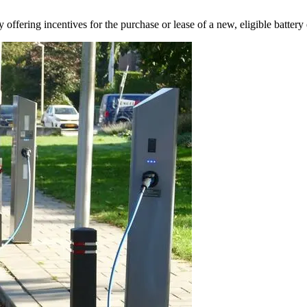
‌ ‌‍​‍​ ‍ ‌ ‌​‌ ‍‌‌ ​​‌‍‌‌​ ‌‌ ​​‌ ​‍‌‍ ‌‍‌ ‌ ​‍‌‍​‌‌‍ ‌​ ‍ ‌ ​​‌‍​‌‌ ‌​‌‍‍​​ ‌‌‍‍​‌‍‌‌‌ ​‍‌‍ ​‍ ‍‌‍​ ‌‍ ‌‍ ‍‌ ‌​‌‍‌‌‌‍ ‍‌ ‌​​‍‌‌​ ‌‌‌​​‍‌‌ ‌‍‍ ‌‍‌‌‌ ‍‌​‍‌‌​ ​ ‌​‌​​‍‌‌​ ​ ‌​‌​​‍‌‌​ ​‍​ ​‍​ ‌​​ ​ ‌‍​ ‌‍‌​​ ‍‌​ ‌ ‌‍​‍‌‍‌​‌‍‌‌​ ‌‌‌‍‌​​ ‌ ​‍‌‌​ ​‍​ ​‍​‍‌‌​ ‌‌‌​‌​​‍ ‍‌‍​ ‌‍‍​‌‍‍‌‌‍ ​‌‍‌​‌ ​‍‌‍‌‌‌‍ ‍​‍‌‌​ ‌‌‌​​‍‌‌ ‌‍‍ ‌‍‌‌‌ ‍‌​‍‌‌​ ​ ‌​‌​​‍‌‌​ ​ ‌​‌​​‍‌‌​ ​‍​ ​‍​ ‍‌‌‍‌‌‌‍​‌​ ‌ ​ ​‌​ ​ ​ ​‍​ ‌‍​ ​ ‌‍‌​​ ‌​​ ​‌​‍‌‌​ ​‍​ ​‍​‍‌‌​ ‌‌‌​‌​​‍ ‍‌ ‌​‌‍‌‌‌ ‍​‌ ‌​​ ‌‍​‍‌‍​‌‌ ​ ‌‍‌‌‌‌‌‌‌ ​‍‌‍ ​​ ‌‌‍‍​‌ ‌​‌ ‌​‌ ​​​‍‌‌​ ​ ‌​​‌​‍‌‌​ ​‍‌​‌‍​‍‌‌​ ​‍‌​‌‍‌‍ ​‌‍ ‌‍​ ‌‍​‌‌‍ ​‌‍‍​‌‍ ‌ ​ ‌ ‌​​‍‌‌​ ​ ‌​​‌​ ​ ​ ​ ​ ​ ​ ​ ​‍‌‍‌‍‍‌‌‍‌​​ ‌​ ‍‌‌‍‌‍‌‍​‌​ ​​​ ​‌‌‍‌‍​ ‍​‌‍​‌​‍ ‌‌‍​‍​ ‍‌‌‍​ ‌‍​‌​‍ ‌​ ‌​‌‍​‍​ ​​​ ‌​​‍ ‌