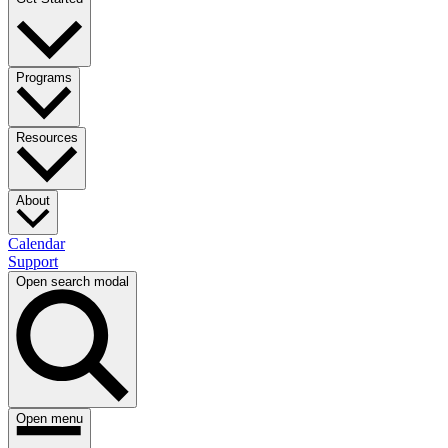
Programs​​​​‌ ‍ ​‍​‍‌‍ ‌ ​‍‌‍‍‌‌‍‌ ‌‍‍‌‌‍ ‍​‍​‍​ ‍‍​‍​‍‌ ​ ‌‍​‌‌‍ ‍‌‍‍‌‌ ‌​‌ ‍‌​‍ ‍‌‍‍‌‌‍ ​‍​‍​‍ ​​‍​‍‌‍‍​‌ ​‍‌‍‌‌‌‍‌‍​‍​‍​ ‍‍​‍​‍‌‍‍​‌ ‌​‌ ‌​‌ ​​​ ‍‍​‍ ​‍ ‌‍ ​‌‍ ‌‍​ ‌‍​‌‌‍ ​‌‍‍​‌‍ ‌ ​ ‌ ‌​​ ‍‍​ ​ ​ ​ ​ ​ ​ ​ ​‍ ‌‍‍‌‌‍ ‍‌ ‌​‌‍‌‌‌‍ ‍‌ ‌​​‍ ‌‍‌‌‌‍‌​‌‍‍‌‌ ‌​​‍ ‌‍ ‌‌‍ ‌‍‌​‌‍‌‌​ ‌‌ ​​‌ ​‍‌‍‌‌‌ ​ ‌‍‌‌‌‍ ‍‌ ‌​‌‍​‌‌ ‌​‌‍‍‌‌‍ ‌‍ ‍​ ‍ ‌‍‍‌‌‍‌​​ ‌‌ ​ ‌‍‍‌‌ ‌​‌‍‌‌‌​‍​‌‍‌‌‌‍​‌‌‍‌​‌‍‌‌‌ ​‍​ ‍ ‌ ‌​‌ ‍‌‌ ​​‌‍‌‌​ ‌‌‍‍​‌‍‌‌‌‍​‌‌‍‌​‌‍‌‌‌ ​‍​ ‍ ‌ ​​‌‍​‌‌ ‌​‌‍‍​​ ‌‌‍ ​‌‍‌‌‌‍‌‍‌ ‌​‌​ ‌‌‍‌‌‌‍ ‍‌ ‌‌‌ ​ ​‍‌‌​ ‌‌‌​​‍‌‌ ‌‍‍ ‌‍‌‌‌ ‍‌​‍‌‌​ ​ ‌​‌​​‍‌‌​ ​ ‌​‌​​‍‌‌​ ​‍​ ​‍​ ​ ‌‍‌​​ ‌​​ ​‌‌‍‌‌​ ‌​​ ​​​ ‌​‌‍‌‌‌‍‌​​ ​​​ ​​​‍‌‌​ ​‍​ ​‍​‍‌‌​ ‌‌‌​‌​​‍ ‍‌ ‌​‌‍‌‌‌ ‍​‌ ‌​​ ‌‍​‍‌‍​‌‌ ​ ‌‍‌‌‌‌‌‌‌ ​‍‌‍ ​​ ‌‌‍‍​‌ ‌​‌ ‌​‌ ​​​‍‌‌​ ​ ‌​​‌​‍‌‌​ ​‍‌​‌‍​‍‌‌​ ​‍‌​‌‍‌‍ ​‌‍ ‌‍​ ‌‍​‌‌‍ ​‌‍‍​‌‍ ‌ ​ ‌ ‌​​‍‌‌​ ​ ‌​​‌​ ​ ​ ​ ​ ​ ​ ​ ​‍‌‍‌‍‍‌‌‍‌​​ ‌‌ ​ ‌‍‍‌‌ ‌​‌‍‌‌‌​‍​‌‍‌‌‌‍​‌‌‍‌​‌‍‌‌‌ ​‍​‍‌‍‌ ‌​‌ ‍‌‌ ​​‌‍‌‌​ ‌‌‍‍​‌‍‌‌‌‍​‌‌‍‌​‌‍‌‌‌ ​‍​‍‌‍‌ ​​‌‍​‌‌ ‌​‌‍‍​​ ‌‌‍ ​‌‍‌‌‌‍‌‍‌ ‌​‌​ ‌‌‍‌‌‌‍ ‍‌ ‌‌‌ ​ ​‍‌‌​ ‌‌‌​​‍‌‌ ‌‍‍ ‌‍‌‌‌ ‍‌​‍‌‌​ ​ ‌​‌​​‍‌‌​ ​ ‌​‌​​‍‌‌​ ​‍​ ​‍​ ​ ‌‍‌​​ ‌​​ ​‌‌‍‌‌​ ‌​​ ​​​ ‌​‌‍‌‌‌‍‌​​ ​​​ ​​​‍‌‌​ ​‍​ ​‍​‍‌‌​ ‌‌‌​‌​​‍ ‍‌ ‌​‌‍‌‌‌ ‍​‌ ‌​​‍‌‍‌ ​​‌‍‌‌‌ ​‍‌ ​ ‌ ​​‌‍‌‌‌‍​ ‌ ‌​‌‍‍‌‌ ‌‍‌‍‌‌​ ‌‌ ​​‌ ‌‌‌‍​‍‌‍ ​‌‍‍‌‌ ​ ‌‍‍​‌‍‌‌‌‍‌​​‍​‍‌ ‌
Resources​​​​‌ ‍ ​‍​‍‌‍ ‌ ​‍‌‍‍‌‌‍‌ ‌‍‍‌‌‍ ‍​‍​‍​ ‍‍​‍​‍‌ ​ ‌‍​‌‌‍ ‍‌‍‍‌‌ ‌​‌ ‍‌​‍ ‍‌‍‍‌‌‍ ​‍​‍​‍ ​​‍​‍‌‍‍​‌ ​‍‌‍‌‌‌‍‌‍​‍​‍​ ‍‍​‍​‍‌‍‍​‌ ‌​‌ ‌​‌ ​​​ ‍‍​‍ ​‍ ‌‍ ​‌‍ ‌‍​ ‌‍​‌‌‍ ​‌‍‍​‌‍ ‌ ​ ‌ ‌​​ ‍‍​ ​ ​ ​ ​ ​ ​ ​ ​‍ ‌‍‍‌‌‍ ‍‌ ‌​‌‍‌‌‌‍ ‍‌ ‌​​‍ ‌‍‌‌‌‍‌​‌‍‍‌‌ ‌​​‍ ‌‍ ‌‌‍ ‌‍‌​‌‍‌‌​ ‌‌ ​​‌ ​‍‌‍‌‌‌ ​ ‌‍‌‌‌‍ ‍‌ ‌​‌‍​‌‌ ‌​‌‍‍‌‌‍ ‌‍ ‍​ ‍ ‌‍‍‌‌‍‌​​ ‌‌ ​ ‌‍‍‌‌ ‌​‌‍‌‌‌​‍​‌‍‌‌‌‍​‌‌‍‌​‌‍‌‌‌ ​‍​ ‍ ‌ ‌​‌ ‍‌‌ ​​‌‍‌‌​ ‌‌‍‍​‌‍‌‌‌‍​‌‌‍‌​‌‍‌‌‌ ​‍​ ‍ ‌ ​​‌‍​‌‌ ‌​‌‍‍​​ ‌‌‍ ​‌‍‌‌‌‍‌‍‌ ‌​‌​ ‌‌‍‌‌‌‍ ‍‌ ‌‌‌ ​ ​‍‌‌​ ‌‌‌​​‍‌‌ ‌‍‍ ‌‍‌‌‌ ‍‌​‍‌‌​ ​ ‌​‌​​‍‌‌​ ​ ‌​‌​​‍‌‌​ ​‍​ ​‍‌‍‌‍‌‍‌‍​ ‌​​ ‌‌‌‍‌‌​ ​ ‌‍‌‌‌‍​‌‌‍​ ​ ‍‌‌‍​ ​ ‍‌​‍‌‌​ ​‍​ ​‍​‍‌‌​ ‌‌‌​‌​​‍ ‍‌ ‌​‌‍‌‌‌ ‍​‌ ‌​​ ‌‍​‍‌‍​‌‌ ​ ‌‍‌‌‌‌‌‌‌ ​‍‌‍ ​​ ‌‌‍‍​‌ ‌​‌ ‌​‌ ​​​‍‌‌​ ​ ‌​​‌​‍‌‌​ ​‍‌​‌‍​‍‌‌​ ​‍‌​‌‍‌‍ ​‌‍ ‌‍​ ‌‍​‌‌‍ ​‌‍‍​‌‍ ‌ ​ ‌ ‌​​‍‌‌​ ​ ‌​​‌​ ​ ​ ​ ​ ​ ​ ​ ​‍‌‍‌‍‍‌‌‍‌​​ ‌‌ ​ ‌‍‍‌‌ ‌​‌‍‌‌‌​‍​‌‍‌‌‌‍​‌‌‍‌​‌‍‌‌‌ ​‍​‍‌‍‌ ‌​‌ ‍‌‌ ​​‌‍‌‌​ ‌‌‍‍​‌‍‌‌‌‍​‌‌‍‌​‌‍‌‌‌ ​‍​‍‌‍‌ ​​‌‍​‌‌ ‌​‌‍‍​​ ‌‌‍ ​‌‍‌‌‌‍‌‍‌ ‌​‌​ ‌‌‍‌‌‌‍ ‍‌ ‌‌‌ ​ ​‍‌‌​ ‌‌‌​​‍‌‌ ‌‍‍ ‌‍‌‌‌ ‍‌​‍‌‌​ ​ ‌​‌​​‍‌‌​ ​ ‌​‌​​‍‌‌​ ​‍​ ​‍‌‍‌‍‌‍‌‍​ ‌​​ ‌‌‌‍‌‌​ ​ ‌‍‌‌‌‍​‌‌‍​ ​ ‍‌‌‍​ ​ ‍‌​‍‌‌​ ​‍​ ​‍​‍‌‌​ ‌‌‌​‌​​‍ ‍‌ ‌​‌‍‌‌‌ ‍​‌ ‌​​‍‌‍‌ ​​‌‍‌‌‌ ​‍‌ ​ ‌ ​​‌‍‌‌‌‍​ ‌ ‌​‌‍‍‌‌ ‌‍‌‍‌‌​ ‌‌ ​​‌ ‌‌‌‍​‍‌‍ ​‌‍‍‌‌ ​ ‌‍‍​‌‍‌‌‌‍‌​​‍​‍‌ ‌
About​​​​‌ ‍ ​‍​‍‌‍ ‌ ​‍‌‍‍‌‌‍‌ ‌‍‍‌‌‍ ‍​‍​‍​ ‍‍​‍​‍‌ ​ ‌‍​‌‌‍ ‍‌‍‍‌‌ ‌​‌ ‍‌​‍ ‍‌‍‍‌‌‍ ​‍​‍​‍ ​​‍​‍‌‍‍​‌ ​‍‌‍‌‌‌‍‌‍​‍​‍​ ‍‍​‍​‍‌‍‍​‌ ‌​‌ ‌​‌ ​​​ ‍‍​‍ ​‍ ‌‍ ​‌‍ ‌‍​ ‌‍​‌‌‍ ​‌‍‍​‌‍ ‌ ​ ‌ ‌​​ ‍‍​ ​ ​ ​ ​ ​ ​ ​ ​‍ ‌‍‍‌‌‍ ‍‌ ‌​‌‍‌‌‌‍ ‍‌ ‌​​‍ ‌‍‌‌‌‍‌​‌‍‍‌‌ ‌​​‍ ‌‍ ‌‌‍ ‌‍‌​‌‍‌‌​ ‌‌ ​​‌ ​‍‌‍‌‌‌ ​ ‌‍‌‌‌‍ ‍‌ ‌​‌‍​‌‌ ‌​‌‍‍‌‌‍ ‌‍ ‍​ ‍ ‌‍‍‌‌‍‌​​ ‌‌ ​ ‌‍‍‌‌ ‌​‌‍‌‌‌​‍​‌‍‌‌‌‍​‌‌‍‌​‌‍‌‌‌ ​‍​ ‍ ‌ ‌​‌ ‍‌‌ ​​‌‍‌‌​ ‌‌‍‍​‌‍‌‌‌‍​‌‌‍‌​‌‍‌‌‌ ​‍​ ‍ ‌ ​​‌‍​‌‌ ‌​‌‍‍​​ ‌‌ ​‍‌‍‍‌‌‍‌ ‌‍‍​‌ ‌​‌​ ‌‌‍‌‌‌‍ ‍‌ ‌‌‌ ​ ​‍‌‌​ ‌‌‌​​‍‌‌ ‌‍‍ ‌‍‌‌‌ ‍‌​‍‌‌​ ​ ‌​‌​​‍‌‌​ ​ ‌​‌​​‍‌‌​ ​‍​ ​‍​ ​‌​ ‌​​ ​ ‌‍​ ​ ‌‍‌‍​ ​ ‌ ​ ‌ ‌‍​‌‌‍‌‍​ ‌‍‌‍‌​​‍‌‌​ ​‍​ ​‍​‍‌‌​ ‌‌‌​‌​​‍ ‍‌ ‌​‌‍‌‌‌ ‍​‌ ‌​​ ‌‍​‍‌‍​‌‌ ​ ‌‍‌‌‌‌‌‌‌ ​‍‌‍ ​​ ‌‌‍‍​‌ ‌​‌ ‌​‌ ​​​‍‌‌​ ​ ‌​​‌​‍‌‌​ ​‍‌​‌‍​‍‌‌​ ​‍‌​‌‍‌‍ ​‌‍ ‌‍​ ‌‍​‌‌‍ ​‌‍‍​‌‍ ‌ ​ ‌ ‌​​‍‌‌​ ​ ‌​​‌​ ​ ​ ​ ​ ​ ​ ​ ​‍‌‍‌‍‍‌‌‍‌​​ ‌‌ ​ ‌‍‍‌‌ ‌​‌‍‌‌‌​‍​‌‍‌‌‌‍​‌‌‍‌​‌‍‌‌‌ ​‍​‍‌‍‌ ‌​‌ ‍‌‌ ​​‌‍‌‌​ ‌‌‍‍​‌‍‌‌‌‍​‌‌‍‌​‌‍‌‌‌ ​‍​‍‌‍‌ ​​‌‍​‌‌ ‌​‌‍‍​​ ‌‌ ​‍‌‍‍‌‌‍‌ ‌‍‍​‌ ‌​‌​ ‌‌‍‌‌‌‍ ‍‌ ‌‌‌ ​ ​‍‌‌​ ‌‌‌​​‍‌‌ ‌‍‍ ‌‍‌‌‌ ‍‌​‍‌‌​ ​ ‌​‌​​‍‌‌​ ​ ‌​‌​​‍‌‌​ ​‍​ ​‍​ ​‌​ ‌​​ ​ ‌‍​ ​ ‌‍‌‍​ ​ ‌ ​ ‌ ‌‍​‌‌‍‌‍​ ‌‍‌‍‌​​‍‌‌​ ​‍​ ​‍​‍‌‌​ ‌‌‌​‌​​‍ ‍‌ ‌​‌‍‌‌‌ ‍​‌ ‌​​‍‌‍‌ ​​‌‍‌‌‌ ​‍‌ ​ ‌ ​​‌‍‌‌‌‍​ ‌ ‌​‌‍‍‌‌ ‌‍‌‍‌‌​ ‌‌ ​​‌ ‌‌‌‍​‍‌‍ ​‌‍‍‌‌ ​ ‌‍‍​‌‍‌‌‌‍‌​​‍​‍‌ ‌
Calendar​​​​‌ ‍ ​‍​‍‌‍ ‌ ​‍‌‍‍‌‌‍‌ ‌‍‍‌‌‍ ‍​‍​‍​ ‍‍​‍​‍‌ ​ ‌‍​‌‌‍ ‍‌‍‍‌‌ ‌​‌ ‍‌​‍ ‍‌‍‍‌‌‍ ​‍​‍​‍ ​​‍​‍‌‍‍​‌ ​‍‌‍‌‌‌‍‌‍​‍​‍​ ‍‍​‍​‍‌‍‍​‌ ‌​‌ ‌​‌ ​​​ ‍‍​‍ ​‍ ‌‍ ​‌‍ ‌‍​ ‌‍​‌‌‍ ​‌‍‍​‌‍ ‌ ​ ‌ ‌​​ ‍‍​ ​ ​ ​ ​ ​ ​ ​ ​‍ ‌‍‍‌‌‍ ‍‌ ‌​‌‍‌‌‌‍ ‍‌ ‌​​‍ ‌‍‌‌‌‍‌​‌‍‍‌‌ ‌​​‍ ‌‍ ‌‌‍ ‌‍‌​‌‍‌‌​ ‌‌ ​​‌ ​‍‌‍‌‌‌ ​ ‌‍‌‌‌‍ ‍‌ ‌​‌‍​‌‌ ‌​‌‍‍‌‌‍ ‌‍ ‍​ ‍ ‌‍‍‌‌‍‌​​ ‌‌ ​ ‌‍‍‌‌ ‌​‌‍‌‌‌​‍​‌‍‌‌‌‍​‌‌‍‌​‌‍‌‌‌ ​‍​ ‍ ‌ ‌​‌ ‍‌‌ ​​‌‍‌‌​ ‌‌‍‍​‌‍‌‌‌‍​‌‌‍‌​‌‍‌‌‌ ​‍​ ‍ ‌ ​​‌‍​‌‌ ‌​‌‍‍​​ ‌‌ ​‍‌‍‍‌‌‍‌ ‌‍‍​‌ ‌​‌​ ‌‌‍‌‌‌‍ ‍‌ ‌‌‌ ​ ​‍‌‌​ ‌‌‌​​‍‌‌ ‌‍‍ ‌‍‌‌‌ ‍‌​‍‌‌​ ​ ‌​‌​​‍‌‌​ ​ ‌​‌​​‍‌‌​ ​‍​ ​‍​ ‍​​ ​‌​ ​‍​ ‌ ​ ​​​ ​‍​ ​‍‌‍‌‍​ ‌​​ ‍​​ ​‍​ ​​​‍‌‌​ ​‍​ ​‍​‍‌‌​ ‌‌‌​‌​​‍ ‍‌ ‌​‌‍‌‌‌ ‍​‌ ‌​​ ‌‍​‍‌‍​‌‌ ​ ‌‍‌‌‌‌‌‌‌ ​‍‌‍ ​​ ‌‌‍‍​‌ ‌​‌ ‌​‌ ​​​‍‌‌​ ​ ‌​​‌​‍‌‌​ ​‍‌​‌‍​‍‌‌​ ​‍‌​‌‍‌‍ ​‌‍ ‌‍​ ‌‍​‌‌‍ ​‌‍‍​‌‍ ‌ ​ ‌ ‌​​‍‌‌​ ​ ‌​​‌​ ​ ​ ​ ​ ​ ​ ​ ​‍‌‍‌‍‍‌‌‍‌​​ ‌‌ ​ ‌‍‍‌‌ ‌​‌‍‌‌‌​‍​‌‍‌‌‌‍​‌‌‍‌​‌‍‌‌‌ ​‍​‍‌‍‌ ‌​‌ ‍‌‌ ​​‌‍‌‌​ ‌‌‍‍​‌‍‌‌‌‍​‌‌‍‌​‌‍‌‌‌ ​‍​‍‌‍‌ ​​‌‍​‌‌ ‌​‌‍‍​​ ‌‌ ​‍‌‍‍‌‌‍‌ ‌‍‍​‌ ‌​‌​ ‌‌‍‌‌‌‍ ‍‌ ‌‌‌ ​ ​‍‌‌​ ‌‌‌​​‍‌‌ ‌‍‍ ‌‍‌‌‌ ‍‌​‍‌‌​ ​ ‌​‌​​‍‌‌​ ​ ‌​‌​​‍‌‌​ ​‍​ ​‍​ ‍​​ ​‌​ ​‍​ ‌ ​ ​​​ ​‍​ ​‍‌‍‌‍​ ‌​​ ‍​​ ​‍​ ​​​‍‌‌​ ​‍​ ​‍​‍‌‌​ ‌‌‌​‌​​‍ ‍‌ ‌​‌‍‌‌‌ ‍​‌ ‌​​‍‌‍‌ ​​‌‍‌‌‌ ​‍‌ ​ ‌ ​​‌‍‌‌‌‍​ ‌ ‌​‌‍‍‌‌ ‌‍‌‍‌‌​ ‌‌ ​​‌ ‌‌‌‍​‍‌‍ ​‌‍‍‌‌ ​ ‌‍‍​‌‍‌‌‌‍‌​​‍​‍‌ ‌
Support​​​​‌ ‍ ​‍​‍‌‍ ‌ ​‍‌‍‍‌‌‍‌ ‌‍‍‌‌‍ ‍​‍​‍​ ‍‍​‍​‍‌ ​ ‌‍​‌‌‍ ‍‌‍‍‌‌ ‌​‌ ‍‌​‍ ‍‌‍‍‌‌‍ ​‍​‍​‍ ​​‍​‍‌‍‍​‌ ​‍‌‍‌‌‌‍‌‍​‍​‍​ ‍‍​‍​‍‌‍‍​‌ ‌​‌ ‌​‌ ​​​ ‍‍​‍ ​‍ ‌‍ ​‌‍ ‌‍​ ‌‍​‌‌‍ ​‌‍‍​‌‍ ‌ ​ ‌ ‌​​ ‍‍​ ​ ​ ​ ​ ​ ​ ​ ​‍ ‌‍‍‌‌‍ ‍‌ ‌​‌‍‌‌‌‍ ‍‌ ‌​​‍ ‌‍‌‌‌‍‌​‌‍‍‌‌ ‌​​‍ ‌‍ ‌‌‍ ‌‍‌​‌‍‌‌​ ‌‌ ​​‌ ​‍‌‍‌‌‌ ​ ‌‍‌‌‌‍ ‍‌ ‌​‌‍​‌‌ ‌​‌‍‍‌‌‍ ‌‍ ‍​ ‍ ‌‍‍‌‌‍‌​​ ‌‌ ​ ‌‍‍‌‌ ‌​‌‍‌‌‌​‍​‌‍‌‌‌‍​‌‌‍‌​‌‍‌‌‌ ​‍​ ‍ ‌ ‌​‌ ‍‌‌ ​​‌‍‌‌​ ‌‌‍‍​‌‍‌‌‌‍​‌‌‍‌​‌‍‌‌‌ ​‍​ ‍ ‌ ​​‌‍​‌‌ ‌​‌‍‍​​ ‌‌ ​‍‌‍‍‌‌‍‌ ‌‍‍​‌ ‌​‌​ ‌‌‍‌‌‌‍ ‍‌ ‌‌‌ ​ ​‍‌‌​ ‌‌‌​​‍‌‌ ‌‍‍ ‌‍‌‌‌ ‍‌​‍‌‌​ ​ ‌​‌​​‍‌‌​ ​ ‌​‌​​‍‌‌​ ​‍​ ​‍​ ‍​​ ​‍​ ‌ ‌‍‌‌​ ​‌‌‍​‍‌‍‌​​ ‍‌​ ‌​‌‍​ ​ ‌ ​ ‌ ​‍‌‌​ ​‍​ ​‍​‍‌‌​ ‌‌‌​‌​​‍ ‍‌ ‌​‌‍‌‌‌ ‍​‌ ‌​​ ‌‍​‍‌‍​‌‌ ​ ‌‍‌‌‌‌‌‌‌ ​‍‌‍ ​​ ‌‌‍‍​‌ ‌​‌ ‌​‌ ​​​‍‌‌​ ​ ‌​​‌​‍‌‌​ ​‍‌​‌‍​‍‌‌​ ​‍‌​‌‍‌‍ ​‌‍ ‌‍​ ‌‍​‌‌‍ ​‌‍‍​‌‍ ‌ ​ ‌ ‌​​‍‌‌​ ​ ‌​​‌​ ​ ​ ​ ​ ​ ​ ​ ​‍‌‍‌‍‍‌‌‍‌​​ ‌‌ ​ ‌‍‍‌‌ ‌​‌‍‌‌‌​‍​‌‍‌‌‌‍​‌‌‍‌​‌‍‌‌‌ ​‍​‍‌‍‌ ‌​‌ ‍‌‌ ​​‌‍‌‌​ ‌‌‍‍​‌‍‌‌‌‍​‌‌‍‌​‌‍‌‌‌ ​‍​‍‌‍‌ ​​‌‍​‌‌ ‌​‌‍‍​​ ‌‌ ​‍‌‍‍‌‌‍‌ ‌‍‍​‌ ‌​‌​ ‌‌‍‌‌‌‍ ‍‌ ‌‌‌ ​ ​‍‌‌​ ‌‌‌​​‍‌‌ ‌‍‍ ‌‍‌‌‌ ‍‌​‍‌‌​ ​ ‌​‌​​‍‌‌​ ​ ‌​‌​​‍‌‌​ ​‍​ ​‍​ ‍​​ ​‍​ ‌ ‌‍‌‌​ ​‌‌‍​‍‌‍‌​​ ‍‌​ ‌​‌‍​ ​ ‌ ​ ‌ ​‍‌‌​ ​‍​ ​‍​‍‌‌​ ‌‌‌​‌​​‍ ‍‌ ‌​‌‍‌‌‌ ‍​‌ ‌​​‍‌‍‌ ​​‌‍‌‌‌ ​‍‌ ​ ‌ ​​‌‍‌‌‌‍​ ‌ ‌​‌‍‍‌‌ ‌‍‌‍‌‌​ ‌‌ ​​‌ ‌‌‌‍​‍‌‍ ​‌‍‍‌‌ ​ ‌‍‍​‌‍‌‌‌‍‌​​‍​‍‌ ‌
Open search modal
Open menu