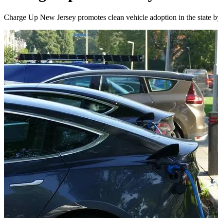
Charge Up New Jersey promotes clean vehicle adoption in the state by offering incentives for the purchase or lease of a new, eligible battery electric vehicle (EV) or the purchase of an eligible EV charger.​​​​‌ ‍ ​‍​‍‌‍ ‌ ​‍‌‍‍‌‌‍‌ ‌‍‍‌‌‍ ‍​‍​‍​ ‍‍​‍​‍‌ ​ ‌‍​‌‌‍ ‍‌‍‍‌‌ ‌​‌ ‍‌​‍ ‍‌‍‍‌‌‍ ​‍​‍​‍ ​​‍​‍‌‍‍​‌ ​‍‌‍‌‌‌‍‌‍​‍​‍​ ‍‍​‍​‍‌‍‍​‌ ‌​‌ ‌​‌ ​​​ ‍‍​‍ ​‍ ‌‍ ​‌‍ ‌‍​ ‌‍​‌‌‍ ​‌‍‍​‌‍ ‌ ​ ‌ ‌​​ ‍‍​ ​ ​ ​ ​ ​ ​ ​ ​‍ ‌‍‍‌‌‍ ‍‌ ‌​‌‍‌‌‌‍ ‍‌ ‌​​‍ ‌‍‌‌‌‍‌​‌‍‍‌‌ ‌​​‍ ‌‍ ‌‌‍ ‌‍‌​‌‍‌‌​ ‌‌ ​​‌ ​‍‌‍‌‌‌ ​ ‌‍‌‌‌‍ ‍‌ ‌​‌‍​‌‌ ‌​‌‍‍‌‌‍ ‌‍ ‍​ ‍ ‌‍‍‌‌‍‌​​ ‌​ ‍‌‌‍‌‍‌‍​‌​ ​​​ ​‌‌‍‌‍​ ‍​‌‍​‌​‍ ‌‌‍​‍​ ‍‌‌‍​ ‌‍​‌​‍ ‌​ ‌​‌‍​‍​ ​​​ ‌​​‍ ‌‌‍​‍​ ‌‌​ ​‍​ ​‍​‍ ‌​ ‍​​ ‍​​ ‍‌‌‍​‍​ ​‌​ ‌ ​ ​​​ ‍​‌‍​‌​ ‌‍​ 