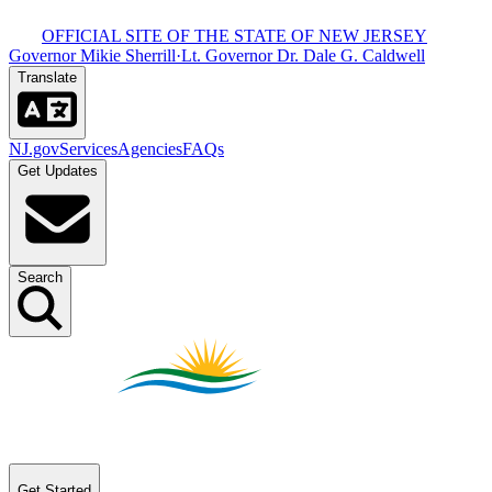
OFFICIAL SITE OF THE STATE OF NEW JERSEY​​​​‌ ‍ ​‍​‍‌‍ ‌ ​‍‌‍‍‌‌‍‌ ‌‍‍‌‌‍ ‍​‍​‍​ ‍‍​‍​‍‌ ​ ‌‍​‌‌‍ ‍‌‍‍‌‌ ‌​‌ ‍‌​‍ ‍‌‍‍‌‌‍ ​‍​‍​‍ ​​‍​‍‌‍‍​‌ ​‍‌‍‌‌‌‍‌‍​‍​‍​ ‍‍​‍​‍‌‍‍​‌ ‌​‌ ‌​‌ ​​​ ‍‍​‍ ​‍ ‌‍ ​‌‍ ‌‍​ ‌‍​‌‌‍ ​‌‍‍​‌‍ ‌ ​ ‌ ‌​​ ‍‍​ ​ ​ ​ ​ ​ ​ ​ ​‍ ‌‍‍‌‌‍ ‍‌ ‌​‌‍‌‌‌‍ ‍‌ ‌​​‍ ‌‍‌‌‌‍‌​‌‍‍‌‌ ‌​​‍ ‌‍ ‌‌‍ ‌‍‌​‌‍‌‌​ ‌‌ ​​‌ ​‍‌‍‌‌‌ ​ ‌‍‌‌‌‍ ‍‌ ‌​‌‍​‌‌ ‌​‌‍‍‌‌‍ ‌‍ ‍​ ‍ ‌‍‍‌‌‍‌​​ ‌‌‍ ‍‌‍‍‍‌​‌ ‌‍ ‌ ‌‍‌​ ​‌‍​‌‌ ‍‌‌‍ ‌ ‌‌‌ ‌​​ ‍ ‌ ‌​‌ ‍‌‌ ​​‌‍‌‌​ ‌‌‍ ‍‌‍‍‍‌‍ ​‌‍​‌‌ ‍‌‌‍ ‌ ‌‌‌ ‌​​ ‍ ‌ ​​‌‍​‌‌ ‌​‌‍‍​​ ‌‌‍‍​‌‍‌‌‌‍​‌‌‍‌​‌‍‌‌‌ ​‍​‍ ‍‌ ​ ‌‍‌‌‌‍​‌‌‍ ​​‍ ‍‌ ‌​‌‍‌‌‌ ‍​‌ ‌​​ ‌‍​‍‌‍​‌‌ ​ ‌‍‌‌‌‌‌‌‌ ​‍‌‍ ​​ ‌‌‍‍​‌ ‌​‌ ‌​‌ ​​​‍‌‌​ ​ ‌​​‌​‍‌‌​ ​‍‌​‌‍​‍‌‌​ ​‍‌​‌‍‌‍ ​‌‍ ‌‍​ ‌‍​‌‌‍ ​‌‍‍​‌‍ ‌ ​ ‌ ‌​​‍‌‌​ ​ ‌​​‌​ ​ ​ ​ ​ ​ ​ ​ ​‍‌‍‌‍‍‌‌‍‌​​ ‌‌‍ ‍‌‍‍‍‌​‌ ‌‍ ‌ ‌‍‌​ ​‌‍​‌‌ ‍‌‌‍ ‌ ‌‌‌ ‌​​‍‌‍‌ ‌​‌ ‍‌‌ ​​‌‍‌‌​ ‌‌‍ ‍‌‍‍‍‌‍ ​‌‍​‌‌ ‍‌‌‍ ‌ ‌‌‌ ‌​​‍‌‍‌ ​​‌‍​‌‌ ‌​‌‍‍​​ ‌‌‍‍​‌‍‌‌‌‍​‌‌‍‌​‌‍‌‌‌ ​‍​‍ ‍‌ ​ ‌‍‌‌‌‍​‌‌‍ ​​‍ ‍‌ ‌​‌‍‌‌‌ ‍​‌ ‌​​‍‌‍‌ ​​‌‍‌‌‌ ​‍‌ ​ ‌ ​​‌‍‌‌‌‍​ ‌ ‌​‌‍‍‌‌ ‌‍‌‍‌‌​ ‌‌ ​​‌ ‌‌‌‍​‍‌‍ ​‌‍‍‌‌ ​ ‌‍‍​‌‍‌‌‌‍‌​​‍​‍‌ ‌
Governor Mikie Sherrill​​​​‌ ‍ ​‍​‍‌‍ ‌ ​‍‌‍‍‌‌‍‌ ‌‍‍‌‌‍ ‍​‍​‍​ ‍‍​‍​‍‌ ​ ‌‍​‌‌‍ ‍‌‍‍‌‌ ‌​‌ ‍‌​‍ ‍‌‍‍‌‌‍ ​‍​‍​‍ ​​‍​‍‌‍‍​‌ ​‍‌‍‌‌‌‍‌‍​‍​‍​ ‍‍​‍​‍‌‍‍​‌ ‌​‌ ‌​‌ ​​​ ‍‍​‍ ​‍ ‌‍ ​‌‍ ‌‍​ ‌‍​‌‌‍ ​‌‍‍​‌‍ ‌ ​ ‌ ‌​​ ‍‍​ ​ ​ ​ ​ ​ ​ ​ ​‍ ‌‍‍‌‌‍ ‍‌ ‌​‌‍‌‌‌‍ ‍‌ ‌​​‍ ‌‍‌‌‌‍‌​‌‍‍‌‌ ‌​​‍ ‌‍ ‌‌‍ ‌‍‌​‌‍‌‌​ ‌‌ ​​‌ ​‍‌‍‌‌‌ ​ ‌‍‌‌‌‍ ‍‌ ‌​‌‍​‌‌ ‌​‌‍‍‌‌‍ ‌‍ ‍​ ‍ ‌‍‍‌‌‍‌​​ ‌‌‍ ‍‌‍‍‍‌​‌ ‌‍ ‌ ‌‍‌​ ​‌‍​‌‌ ‍‌‌‍ ‌ ‌‌‌ ‌​​ ‍ ‌ ‌​‌ ‍‌‌ ​​‌‍‌‌​ ‌‌‍ ‍‌‍‍‍‌‍ ​‌‍​‌‌ ‍‌‌‍ ‌ ‌‌‌ ‌​​ ‍ ‌ ​​‌‍​‌‌ ‌​‌‍‍​​ ‌‌‍‍​‌‍‌‌‌‍​‌‌‍‌​‌‍‌‌‌ ​‍​‍ ‍‌‍ ​‌‍‌‌‌‍​‌‌‍‌​‌‍‌‌‌ ​‍‌ ​ ​‍ ‍‌‍‌ ‌‍ ‌ ‌‍‌‍‌‌‌ ​‍‌‍ ‍‌‍ ‌ ​‍​ ‌‍​‍‌‍​‌‌ ​ ‌‍‌‌‌‌‌‌‌ ​‍‌‍ ​​ ‌‌‍‍​‌ ‌​‌ ‌​‌ ​​​‍‌‌​ ​ ‌​​‌​‍‌‌​ ​‍‌​‌‍​‍‌‌​ ​‍‌​‌‍‌‍ ​‌‍ ‌‍​ ‌‍​‌‌‍ ​‌‍‍​‌‍ ‌ ​ ‌ ‌​​‍‌‌​ ​ ‌​​‌​ ​ ​ ​ ​ ​ ​ ​ ​‍‌‍‌‍‍‌‌‍‌​​ ‌‌‍ ‍‌‍‍‍‌​‌ ‌‍ ‌ ‌‍‌​ ​‌‍​‌‌ ‍‌‌‍ ‌ ‌‌‌ ‌​​‍‌‍‌ ‌​‌ ‍‌‌ ​​‌‍‌‌​ ‌‌‍ ‍‌‍‍‍‌‍ ​‌‍​‌‌ ‍‌‌‍ ‌ ‌‌‌ ‌​​‍‌‍‌ ​​‌‍​‌‌ ‌​‌‍‍​​ ‌‌‍‍​‌‍‌‌‌‍​‌‌‍‌​‌‍‌‌‌ ​‍​‍ ‍‌‍ ​‌‍‌‌‌‍​‌‌‍‌​‌‍‌‌‌ ​‍‌ ​ ​‍ ‍‌‍‌ ‌‍ ‌ ‌‍‌‍‌‌‌ ​‍‌‍ ‍‌‍ ‌ ​‍​‍‌‍‌ ​​‌‍‌‌‌ ​‍‌ ​ ‌ ​​‌‍‌‌‌‍​ ‌ ‌​‌‍‍‌‌ ‌‍‌‍‌‌​ ‌‌ ​​‌ ‌‌‌‍​‍‌‍ ​‌‍‍‌‌ ​ ‌‍‍​‌‍‌‌‌‍‌​​‍​‍‌ ‌
·
Lt. Governor Dr. Dale G. Caldwell​​​​‌ ‍ ​‍​‍‌‍ ‌ ​‍‌‍‍‌‌‍‌ ‌‍‍‌‌‍ ‍​‍​‍​ ‍‍​‍​‍‌ ​ ‌‍​‌‌‍ ‍‌‍‍‌‌ ‌​‌ ‍‌​‍ ‍‌‍‍‌‌‍ ​‍​‍​‍ ​​‍​‍‌‍‍​‌ ​‍‌‍‌‌‌‍‌‍​‍​‍​ ‍‍​‍​‍‌‍‍​‌ ‌​‌ ‌​‌ ​​​ ‍‍​‍ ​‍ ‌‍ ​‌‍ ‌‍​ ‌‍​‌‌‍ ​‌‍‍​‌‍ ‌ ​ ‌ ‌​​ ‍‍​ ​ ​ ​ ​ ​ ​ ​ ​‍ ‌‍‍‌‌‍ ‍‌ ‌​‌‍‌‌‌‍ ‍‌ ‌​​‍ ‌‍‌‌‌‍‌​‌‍‍‌‌ ‌​​‍ ‌‍ ‌‌‍ ‌‍‌​‌‍‌‌​ ‌‌ ​​‌ ​‍‌‍‌‌‌ ​ ‌‍‌‌‌‍ ‍‌ ‌​‌‍​‌‌ ‌​‌‍‍‌‌‍ ‌‍ ‍​ ‍ ‌‍‍‌‌‍‌​​ ‌‌‍ ‍‌‍‍‍‌​‌ ‌‍ ‌ ‌‍‌​ ​‌‍​‌‌ ‍‌‌‍ ‌ ‌‌‌ ‌​​ ‍ ‌ ‌​‌ ‍‌‌ ​​‌‍‌‌​ ‌‌‍ ‍‌‍‍‍‌‍ ​‌‍​‌‌ ‍‌‌‍ ‌ ‌‌‌ ‌​​ ‍ ‌ ​​‌‍​‌‌ ‌​‌‍‍​​ ‌‌‍‍​‌‍‌‌‌‍​‌‌‍‌​‌‍‌‌‌ ​‍​‍ ‍‌‍ ​‌‍‌‌‌‍​‌‌‍‌​‌‍‌‌‌ ​‍‌ ​ ​‍ ‍‌‍ ​‌ ‌​‌​‌ ‌‍ ‌ ‌‍‌‍‌‌‌ ​‍‌‍ ‍‌‍ ‌ ​‍​ ‌‍​‍‌‍​‌‌ ​ ‌‍‌‌‌‌‌‌‌ ​‍‌‍ ​​ ‌‌‍‍​‌ ‌​‌ ‌​‌ ​​​‍‌‌​ ​ ‌​​‌​‍‌‌​ ​‍‌​‌‍​‍‌‌​ ​‍‌​‌‍‌‍ ​‌‍ ‌‍​ ‌‍​‌‌‍ ​‌‍‍​‌‍ ‌ ​ ‌ ‌​​‍‌‌​ ​ ‌​​‌​ ​ ​ ​ ​ ​ ​ ​ ​‍‌‍‌‍‍‌‌‍‌​​ ‌‌‍ ‍‌‍‍‍‌​‌ ‌‍ ‌ ‌‍‌​ ​‌‍​‌‌ ‍‌‌‍ ‌ ‌‌‌ ‌​​‍‌‍‌ ‌​‌ ‍‌‌ ​​‌‍‌‌​ ‌‌‍ ‍‌‍‍‍‌‍ ​‌‍​‌‌ ‍‌‌‍ ‌ ‌‌‌ ‌​​‍‌‍‌ ​​‌‍​‌‌ ‌​‌‍‍​​ ‌‌‍‍​‌‍‌‌‌‍​‌‌‍‌​‌‍‌‌‌ ​‍​‍ ‍‌‍ ​‌‍‌‌‌‍​‌‌‍‌​‌‍‌‌‌ ​‍‌ ​ ​‍ ‍‌‍ ​‌ ‌​‌​‌ ‌‍ ‌ ‌‍‌‍‌‌‌ ​‍‌‍ ‍‌‍ ‌ ​‍​‍‌‍‌ ​​‌‍‌‌‌ ​‍‌ ​ ‌ ​​‌‍‌‌‌‍​ ‌ ‌​‌‍‍‌‌ ‌‍‌‍‌‌​ ‌‌ ​​‌ ‌‌‌‍​‍‌‍ ​‌‍‍‌‌ ​ ‌‍‍​‌‍‌‌‌‍‌​​‍​‍‌ ‌
Translate​​​​‌ ‍ ​‍​‍‌‍ ‌ ​‍‌‍‍‌‌‍‌ ‌‍‍‌‌‍ ‍​‍​‍​ ‍‍​‍​‍‌ ​ ‌‍​‌‌‍ ‍‌‍‍‌‌ ‌​‌ ‍‌​‍ ‍‌‍‍‌‌‍ ​‍​‍​‍ ​​‍​‍‌‍‍​‌ ​‍‌‍‌‌‌‍‌‍​‍​‍​ ‍‍​‍​‍‌‍‍​‌ ‌​‌ ‌​‌ ​​​ ‍‍​‍ ​‍ ‌‍ ​‌‍ ‌‍​ ‌‍​‌‌‍ ​‌‍‍​‌‍ ‌ ​ ‌ ‌​​ ‍‍​ ​ ​ ​ ​ ​ ​ ​ ​‍ ‌‍‍‌‌‍ ‍‌ ‌​‌‍‌‌‌‍ ‍‌ ‌​​‍ ‌‍‌‌‌‍‌​‌‍‍‌‌ ‌​​‍ ‌‍ ‌‌‍ ‌‍‌​‌‍‌‌​ ‌‌ ​​‌ ​‍‌‍‌‌‌ ​ ‌‍‌‌‌‍ ‍‌ ‌​‌‍​‌‌ ‌​‌‍‍‌‌‍ ‌‍ ‍​ ‍ ‌‍‍‌‌‍‌​​ ‌‌‍ ‍‌‍‍‍‌​‌ ‌‍ ‌ ‌‍‌​ ​‌‍​‌‌ ‍‌‌‍ ‌ ‌‌‌ ‌​​ ‍ ‌ ‌​‌ ‍‌‌ ​​‌‍‌‌​ ‌‌‍ ‍‌‍‍‍‌‍ ​‌‍​‌‌ ‍‌‌‍ ‌ ‌‌‌ ‌​​ ‍ ‌ ​​‌‍​‌‌ ‌​‌‍‍​​ ‌‌‍‍​‌‍‌‌‌‍​‌‌‍‌​‌‍‌‌‌ ​‍​‍ ‍‌ ‌​‌ ​‍‌‍​‌‌‍ ‍‌ ​ ‌‍ ​‌‍​‌‌ ‌​‌‍‍‌‌‍ ‌‍ ‍‌ ​ ​‍ ‍‌‍​‍‌ ‌​‌‍ ‍​ ‌‍​‍‌‍​‌‌ ​ ‌‍‌‌‌‌‌‌‌ ​‍‌‍ ​​ ‌‌‍‍​‌ ‌​‌ ‌​‌ ​​​‍‌‌​ ​ ‌​​‌​‍‌‌​ ​‍‌​‌‍​‍‌‌​ ​‍‌​‌‍‌‍ ​‌‍ ‌‍​ ‌‍​‌‌‍ ​‌‍‍​‌‍ ‌ ​ ‌ ‌​​‍‌‌​ ​ ‌​​‌​ ​ ​ ​ ​ ​ ​ ​ ​‍‌‍‌‍‍‌‌‍‌​​ ‌‌‍ ‍‌‍‍‍‌​‌ ‌‍ ‌ ‌‍‌​ ​‌‍​‌‌ ‍‌‌‍ ‌ ‌‌‌ ‌​​‍‌‍‌ ‌​‌ ‍‌‌ ​​‌‍‌‌​ ‌‌‍ ‍‌‍‍‍‌‍ ​‌‍​‌‌ ‍‌‌‍ ‌ ‌‌‌ ‌​​‍‌‍‌ ​​‌‍​‌‌ ‌​‌‍‍​​ ‌‌‍‍​‌‍‌‌‌‍​‌‌‍‌​‌‍‌‌‌ ​‍​‍ ‍‌ ‌​‌ ​‍‌‍​‌‌‍ ‍‌ ​ ‌‍ ​‌‍​‌‌ ‌​‌‍‍‌‌‍ ‌‍ ‍‌ ​ ​‍ ‍‌‍​‍‌ ‌​‌‍ ‍​‍‌‍‌ ​​‌‍‌‌‌ ​‍‌ ​ ‌ ​​‌‍‌‌‌‍​ ‌ ‌​‌‍‍‌‌ ‌‍‌‍‌‌​ ‌‌ ​​‌ ‌‌‌‍​‍‌‍ ​‌‍‍‌‌ ​ ‌‍‍​‌‍‌‌‌‍‌​​‍​‍‌ ‌
NJ.gov​​​​‌ ‍ ​‍​‍‌‍ ‌ ​‍‌‍‍‌‌‍‌ ‌‍‍‌‌‍ ‍​‍​‍​ ‍‍​‍​‍‌ ​ ‌‍​‌‌‍ ‍‌‍‍‌‌ ‌​‌ ‍‌​‍ ‍‌‍‍‌‌‍ ​‍​‍​‍ ​​‍​‍‌‍‍​‌ ​‍‌‍‌‌‌‍‌‍​‍​‍​ ‍‍​‍​‍‌‍‍​‌ ‌​‌ ‌​‌ ​​​ ‍‍​‍ ​‍ ‌‍ ​‌‍ ‌‍​ ‌‍​‌‌‍ ​‌‍‍​‌‍ ‌ ​ ‌ ‌​​ ‍‍​ ​ ​ ​ ​ ​ ​ ​ ​‍ ‌‍‍‌‌‍ ‍‌ ‌​‌‍‌‌‌‍ ‍‌ ‌​​‍ ‌‍‌‌‌‍‌​‌‍‍‌‌ ‌​​‍ ‌‍ ‌‌‍ ‌‍‌​‌‍‌‌​ ‌‌ ​​‌ ​‍‌‍‌‌‌ ​ ‌‍‌‌‌‍ ‍‌ ‌​‌‍​‌‌ ‌​‌‍‍‌‌‍ ‌‍ ‍​ ‍ ‌‍‍‌‌‍‌​​ ‌‌‍ ‍‌‍‍‍‌​‌ ‌‍ ‌ ‌‍‌​ ​‌‍​‌‌ ‍‌‌‍ ‌ ‌‌‌ ‌​​ ‍ ‌ ‌​‌ ‍‌‌ ​​‌‍‌‌​ ‌‌‍ ‍‌‍‍‍‌‍ ​‌‍​‌‌ ‍‌‌‍ ‌ ‌‌‌ ‌​​ ‍ ‌ ​​‌‍​‌‌ ‌​‌‍‍​​ ‌‌‍‍​‌‍‌‌‌‍​‌‌‍‌​‌‍‌‌‌ ​‍​‍ ‍‌‍ ​‌‍‍‌‌‍ ‍‌‍‍ ‌ ​ ​‍‌‌​ ‌‌‌​​‍‌‌ ‌‍‍ ‌‍‌‌‌ ‍‌​‍‌‌​ ​ ‌​‌​​‍‌‌​ ​ ‌​‌​​‍‌‌​ ​‍​ ​‍​ ​‍‌‍‌‍‌‍​ ‌‍​ ​ ​ ‌‍​‍​ ‍​‌‍‌‌​ ​​​ ​ ‌‍​‍​ ​​​‍‌‌​ ​‍​ ​‍​‍‌‌​ ‌‌‌​‌​​‍ ‍‌ ‌​‌‍‌‌‌ ‍​‌ ‌​​ ‌‍​‍‌‍​‌‌ ​ ‌‍‌‌‌‌‌‌‌ ​‍‌‍ ​​ ‌‌‍‍​‌ ‌​‌ ‌​‌ ​​​‍‌‌​ ​ ‌​​‌​‍‌‌​ ​‍‌​‌‍​‍‌‌​ ​‍‌​‌‍‌‍ ​‌‍ ‌‍​ ‌‍​‌‌‍ ​‌‍‍​‌‍ ‌ ​ ‌ ‌​​‍‌‌​ ​ ‌​​‌​ ​ ​ ​ ​ ​ ​ ​ ​‍‌‍‌‍‍‌‌‍‌​​ ‌‌‍ ‍‌‍‍‍‌​‌ ‌‍ ‌ ‌‍‌​ ​‌‍​‌‌ ‍‌‌‍ ‌ ‌‌‌ ‌​​‍‌‍‌ ‌​‌ ‍‌‌ ​​‌‍‌‌​ ‌‌‍ ‍‌‍‍‍‌‍ ​‌‍​‌‌ ‍‌‌‍ ‌ ‌‌‌ ‌​​‍‌‍‌ ​​‌‍​‌‌ ‌​‌‍‍​​ ‌‌‍‍​‌‍‌‌‌‍​‌‌‍‌​‌‍‌‌‌ ​‍​‍ ‍‌‍ ​‌‍‍‌‌‍ ‍‌‍‍ ‌ ​ ​‍‌‌​ ‌‌‌​​‍‌‌ ‌‍‍ ‌‍‌‌‌ ‍‌​‍‌‌​ ​ ‌​‌​​‍‌‌​ ​ ‌​‌​​‍‌‌​ ​‍​ ​‍​ ​‍‌‍‌‍‌‍​ ‌‍​ ​ ​ ‌‍​‍​ ‍​‌‍‌‌​ ​​​ ​ ‌‍​‍​ ​​​‍‌‌​ ​‍​ ​‍​‍‌‌​ ‌‌‌​‌​​‍ ‍‌ ‌​‌‍‌‌‌ ‍​‌ ‌​​‍‌‍‌ ​​‌‍‌‌‌ ​‍‌ ​ ‌ ​​‌‍‌‌‌‍​ ‌ ‌​‌‍‍‌‌ ‌‍‌‍‌‌​ ‌‌ ​​‌ ‌‌‌‍​‍‌‍ ​‌‍‍‌‌ ​ ‌‍‍​‌‍‌‌‌‍‌​​‍​‍‌ ‌
Services​​​​‌ ‍ ​‍​‍‌‍ ‌ ​‍‌‍‍‌‌‍‌ ‌‍‍‌‌‍ ‍​‍​‍​ ‍‍​‍​‍‌ ​ ‌‍​‌‌‍ ‍‌‍‍‌‌ ‌​‌ ‍‌​‍ ‍‌‍‍‌‌‍ ​‍​‍​‍ ​​‍​‍‌‍‍​‌ ​‍‌‍‌‌‌‍‌‍​‍​‍​ ‍‍​‍​‍‌‍‍​‌ ‌​‌ ‌​‌ ​​​ ‍‍​‍ ​‍ ‌‍ ​‌‍ ‌‍​ ‌‍​‌‌‍ ​‌‍‍​‌‍ ‌ ​ ‌ ‌​​ ‍‍​ ​ ​ ​ ​ ​ ​ ​ ​‍ ‌‍‍‌‌‍ ‍‌ ‌​‌‍‌‌‌‍ ‍‌ ‌​​‍ ‌‍‌‌‌‍‌​‌‍‍‌‌ ‌​​‍ ‌‍ ‌‌‍ ‌‍‌​‌‍‌‌​ ‌‌ ​​‌ ​‍‌‍‌‌‌ ​ ‌‍‌‌‌‍ ‍‌ ‌​‌‍​‌‌ ‌​‌‍‍‌‌‍ ‌‍ ‍​ ‍ ‌‍‍‌‌‍‌​​ ‌‌‍ ‍‌‍‍‍‌​‌ ‌‍ ‌ ‌‍‌​ ​‌‍​‌‌ ‍‌‌‍ ‌ ‌‌‌ ‌​​ ‍ ‌ ‌​‌ ‍‌‌ ​​‌‍‌‌​ ‌‌‍ ‍‌‍‍‍‌‍ ​‌‍​‌‌ ‍‌‌‍ ‌ ‌‌‌ ‌​​ ‍ ‌ ​​‌‍​‌‌ ‌​‌‍‍​​ ‌‌‍‍​‌‍‌‌‌‍​‌‌‍‌​‌‍‌‌‌ ​‍​‍ ‍‌‍ ​‌‍‍‌‌‍ ‍‌‍‍ ‌ ​ ​‍‌‌​ ‌‌‌​​‍‌‌ ‌‍‍ ‌‍‌‌‌ ‍‌​‍‌‌​ ​ ‌​‌​​‍‌‌​ ​ ‌​‌​​‍‌‌​ ​‍​ ​‍​ ​‍​ ‍​​ ‌ ​ ‍‌​ ​‍‌‍​ ‌‍​ ‌‍‌‍​ ​ ​ ‌ ​ ‌​​ ‌​​‍‌‌​ ​‍​ ​‍​‍‌‌​ ‌‌‌​‌​​‍ ‍‌ ‌​‌‍‌‌‌ ‍​‌ ‌​​ ‌‍​‍‌‍​‌‌ ​ ‌‍‌‌‌‌‌‌‌ ​‍‌‍ ​​ ‌‌‍‍​‌ ‌​‌ ‌​‌ ​​​‍‌‌​ ​ ‌​​‌​‍‌‌​ ​‍‌​‌‍​‍‌‌​ ​‍‌​‌‍‌‍ ​‌‍ ‌‍​ ‌‍​‌‌‍ ​‌‍‍​‌‍ ‌ ​ ‌ ‌​​‍‌‌​ ​ ‌​​‌​ ​ ​ ​ ​ ​ ​ ​ ​‍‌‍‌‍‍‌‌‍‌​​ ‌‌‍ ‍‌‍‍‍‌​‌ ‌‍ ‌ ‌‍‌​ ​‌‍​‌‌ ‍‌‌‍ ‌ ‌‌‌ ‌​​‍‌‍‌ ‌​‌ ‍‌‌ ​​‌‍‌‌​ ‌‌‍ ‍‌‍‍‍‌‍ ​‌‍​‌‌ ‍‌‌‍ ‌ ‌‌‌ ‌​​‍‌‍‌ ​​‌‍​‌‌ ‌​‌‍‍​​ ‌‌‍‍​‌‍‌‌‌‍​‌‌‍‌​‌‍‌‌‌ ​‍​‍ ‍‌‍ ​‌‍‍‌‌‍ ‍‌‍‍ ‌ ​ ​‍‌‌​ ‌‌‌​​‍‌‌ ‌‍‍ ‌‍‌‌‌ ‍‌​‍‌‌​ ​ ‌​‌​​‍‌‌​ ​ ‌​‌​​‍‌‌​ ​‍​ ​‍​ ​‍​ ‍​​ ‌ ​ ‍‌​ ​‍‌‍​ ‌‍​ ‌‍‌‍​ ​ ​ ‌ ​ ‌​​ ‌​​‍‌‌​ ​‍​ ​‍​‍‌‌​ ‌‌‌​‌​​‍ ‍‌ ‌​‌‍‌‌‌ ‍​‌ ‌​​‍‌‍‌ ​​‌‍‌‌‌ ​‍‌ ​ ‌ ​​‌‍‌‌‌‍​ ‌ ‌​‌‍‍‌‌ ‌‍‌‍‌‌​ ‌‌ ​​‌ ‌‌‌‍​‍‌‍ ​‌‍‍‌‌ ​ ‌‍‍​‌‍‌‌‌‍‌​​‍​‍‌ ‌
Agencies​​​​‌ ‍ ​‍​‍‌‍ ‌ ​‍‌‍‍‌‌‍‌ ‌‍‍‌‌‍ ‍​‍​‍​ ‍‍​‍​‍‌ ​ ‌‍​‌‌‍ ‍‌‍‍‌‌ ‌​‌ ‍‌​‍ ‍‌‍‍‌‌‍ ​‍​‍​‍ ​​‍​‍‌‍‍​‌ ​‍‌‍‌‌‌‍‌‍​‍​‍​ ‍‍​‍​‍‌‍‍​‌ ‌​‌ ‌​‌ ​​​ ‍‍​‍ ​‍ ‌‍ ​‌‍ ‌‍​ ‌‍​‌‌‍ ​‌‍‍​‌‍ ‌ ​ ‌ ‌​​ ‍‍​ ​ ​ ​ ​ ​ ​ ​ ​‍ ‌‍‍‌‌‍ ‍‌ ‌​‌‍‌‌‌‍ ‍‌ ‌​​‍ ‌‍‌‌‌‍‌​‌‍‍‌‌ ‌​​‍ ‌‍ ‌‌‍ ‌‍‌​‌‍‌‌​ ‌‌ ​​‌ ​‍‌‍‌‌‌ ​ ‌‍‌‌‌‍ ‍‌ ‌​‌‍​‌‌ ‌​‌‍‍‌‌‍ ‌‍ ‍​ ‍ ‌‍‍‌‌‍‌​​ ‌‌‍ ‍‌‍‍‍‌​‌ ‌‍ ‌ ‌‍‌​ ​‌‍​‌‌ ‍‌‌‍ ‌ ‌‌‌ ‌​​ ‍ ‌ ‌​‌ ‍‌‌ ​​‌‍‌‌​ ‌‌‍ ‍‌‍‍‍‌‍ ​‌‍​‌‌ ‍‌‌‍ ‌ ‌‌‌ ‌​​ ‍ ‌ ​​‌‍​‌‌ ‌​‌‍‍​​ ‌‌‍‍​‌‍‌‌‌‍​‌‌‍‌​‌‍‌‌‌ ​‍​‍ ‍‌‍ ​‌‍‍‌‌‍ ‍‌‍‍ ‌ ​ ​‍‌‌​ ‌‌‌​​‍‌‌ ‌‍‍ ‌‍‌‌‌ ‍‌​‍‌‌​ ​ ‌​‌​​‍‌‌​ ​ ‌​‌​​‍‌‌​ ​‍​ ​‍​ ‌ ‌‍‌​​ ​‌‌‍‌‍​ ​ ​ ​​‌‍​ ‌‍​‍​ ‌ ‌‍‌​​ ‍​​ ​ ​‍‌‌​ ​‍​ ​‍​‍‌‌​ ‌‌‌​‌​​‍ ‍‌ ‌​‌‍‌‌‌ ‍​‌ ‌​​ ‌‍​‍‌‍​‌‌ ​ ‌‍‌‌‌‌‌‌‌ ​‍‌‍ ​​ ‌‌‍‍​‌ ‌​‌ ‌​‌ ​​​‍‌‌​ ​ ‌​​‌​‍‌‌​ ​‍‌​‌‍​‍‌‌​ ​‍‌​‌‍‌‍ ​‌‍ ‌‍​ ‌‍​‌‌‍ ​‌‍‍​‌‍ ‌ ​ ‌ ‌​​‍‌‌​ ​ ‌​​‌​ ​ ​ ​ ​ ​ ​ ​ ​‍‌‍‌‍‍‌‌‍‌​​ ‌‌‍ ‍‌‍‍‍‌​‌ ‌‍ ‌ ‌‍‌​ ​‌‍​‌‌ ‍‌‌‍ ‌ ‌‌‌ ‌​​‍‌‍‌ ‌​‌ ‍‌‌ ​​‌‍‌‌​ ‌‌‍ ‍‌‍‍‍‌‍ ​‌‍​‌‌ ‍‌‌‍ ‌ ‌‌‌ ‌​​‍‌‍‌ ​​‌‍​‌‌ ‌​‌‍‍​​ ‌‌‍‍​‌‍‌‌‌‍​‌‌‍‌​‌‍‌‌‌ ​‍​‍ ‍‌‍ ​‌‍‍‌‌‍ ‍‌‍‍ ‌ ​ ​‍‌‌​ ‌‌‌​​‍‌‌ ‌‍‍ ‌‍‌‌‌ ‍‌​‍‌‌​ ​ ‌​‌​​‍‌‌​ ​ ‌​‌​​‍‌‌​ ​‍​ ​‍​ ‌ ‌‍‌​​ ​‌‌‍‌‍​ ​ ​ ​​‌‍​ ‌‍​‍​ ‌ ‌‍‌​​ ‍​​ ​ ​‍‌‌​ ​‍​ ​‍​‍‌‌​ ‌‌‌​‌​​‍ ‍‌ ‌​‌‍‌‌‌ ‍​‌ ‌​​‍‌‍‌ ​​‌‍‌‌‌ ​‍‌ ​ ‌ ​​‌‍‌‌‌‍​ ‌ ‌​‌‍‍‌‌ ‌‍‌‍‌‌​ ‌‌ ​​‌ ‌‌‌‍​‍‌‍ ​‌‍‍‌‌ ​ ‌‍‍​‌‍‌‌‌‍‌​​‍​‍‌ ‌
FAQs​​​​‌ ‍ ​‍​‍‌‍ ‌ ​‍‌‍‍‌‌‍‌ ‌‍‍‌‌‍ ‍​‍​‍​ ‍‍​‍​‍‌ ​ ‌‍​‌‌‍ ‍‌‍‍‌‌ ‌​‌ ‍‌​‍ ‍‌‍‍‌‌‍ ​‍​‍​‍ ​​‍​‍‌‍‍​‌ ​‍‌‍‌‌‌‍‌‍​‍​‍​ ‍‍​‍​‍‌‍‍​‌ ‌​‌ ‌​‌ ​​​ ‍‍​‍ ​‍ ‌‍ ​‌‍ ‌‍​ ‌‍​‌‌‍ ​‌‍‍​‌‍ ‌ ​ ‌ ‌​​ ‍‍​ ​ ​ ​ ​ ​ ​ ​ ​‍ ‌‍‍‌‌‍ ‍‌ ‌​‌‍‌‌‌‍ ‍‌ ‌​​‍ ‌‍‌‌‌‍‌​‌‍‍‌‌ ‌​​‍ ‌‍ ‌‌‍ ‌‍‌​‌‍‌‌​ ‌‌ ​​‌ ​‍‌‍‌‌‌ ​ ‌‍‌‌‌‍ ‍‌ ‌​‌‍​‌‌ ‌​‌‍‍‌‌‍ ‌‍ ‍​ ‍ ‌‍‍‌‌‍‌​​ ‌‌‍ ‍‌‍‍‍‌​‌ ‌‍ ‌ ‌‍‌​ ​‌‍​‌‌ ‍‌‌‍ ‌ ‌‌‌ ‌​​ ‍ ‌ ‌​‌ ‍‌‌ ​​‌‍‌‌​ ‌‌‍ ‍‌‍‍‍‌‍ ​‌‍​‌‌ ‍‌‌‍ ‌ ‌‌‌ ‌​​ ‍ ‌ ​​‌‍​‌‌ ‌​‌‍‍​​ ‌‌‍‍​‌‍‌‌‌‍​‌‌‍‌​‌‍‌‌‌ ​‍​‍ ‍‌‍ ​‌‍‍‌‌‍ ‍‌‍‍ ‌ ​ ​‍‌‌​ ‌‌‌​​‍‌‌ ‌‍‍ ‌‍‌‌‌ ‍‌​‍‌‌​ ​ ‌​‌​​‍‌‌​ ​ ‌​‌​​‍‌‌​ ​‍​ ​‍‌‍​ ​ ‌‍​ ‍​‌‍​ ‌‍​‍​ ​‌​ ​​​ ‌‌‌‍​ ​ ‌‌​ ​‌‌‍​‍​‍‌‌​ ​‍​ ​‍​‍‌‌​ ‌‌‌​‌​​‍ ‍‌ ‌​‌‍‌‌‌ ‍​‌ ‌​​ ‌‍​‍‌‍​‌‌ ​ ‌‍‌‌‌‌‌‌‌ ​‍‌‍ ​​ ‌‌‍‍​‌ ‌​‌ ‌​‌ ​​​‍‌‌​ ​ ‌​​‌​‍‌‌​ ​‍‌​‌‍​‍‌‌​ ​‍‌​‌‍‌‍ ​‌‍ ‌‍​ ‌‍​‌‌‍ ​‌‍‍​‌‍ ‌ ​ ‌ ‌​​‍‌‌​ ​ ‌​​‌​ ​ ​ ​ ​ ​ ​ ​ ​‍‌‍‌‍‍‌‌‍‌​​ ‌‌‍ ‍‌‍‍‍‌​‌ ‌‍ ‌ ‌‍‌​ ​‌‍​‌‌ ‍‌‌‍ ‌ ‌‌‌ ‌​​‍‌‍‌ ‌​‌ ‍‌‌ ​​‌‍‌‌​ ‌‌‍ ‍‌‍‍‍‌‍ ​‌‍​‌‌ ‍‌‌‍ ‌ ‌‌‌ ‌​​‍‌‍‌ ​​‌‍​‌‌ ‌​‌‍‍​​ ‌‌‍‍​‌‍‌‌‌‍​‌‌‍‌​‌‍‌‌‌ ​‍​‍ ‍‌‍ ​‌‍‍‌‌‍ ‍‌‍‍ ‌ ​ ​‍‌‌​ ‌‌‌​​‍‌‌ ‌‍‍ ‌‍‌‌‌ ‍‌​‍‌‌​ ​ ‌​‌​​‍‌‌​ ​ ‌​‌​​‍‌‌​ ​‍​ ​‍‌‍​ ​ ‌‍​ ‍​‌‍​ ‌‍​‍​ ​‌​ ​​​ ‌‌‌‍​ ​ ‌‌​ ​‌‌‍​‍​‍‌‌​ ​‍​ ​‍​‍‌‌​ ‌‌‌​‌​​‍ ‍‌ ‌​‌‍‌‌‌ ‍​‌ ‌​​‍‌‍‌ ​​‌‍‌‌‌ ​‍‌ ​ ‌ ​​‌‍‌‌‌‍​ ‌ ‌​‌‍‍‌‌ ‌‍‌‍‌‌​ ‌‌ ​​‌ ‌‌‌‍​‍‌‍ ​‌‍‍‌‌ ​ ‌‍‍​‌‍‌‌‌‍‌​​‍​‍‌ ‌
Get Updates​​​​‌ ‍ ​‍​‍‌‍ ‌ ​‍‌‍‍‌‌‍‌ ‌‍‍‌‌‍ ‍​‍​‍​ ‍‍​‍​‍‌ ​ ‌‍​‌‌‍ ‍‌‍‍‌‌ ‌​‌ ‍‌​‍ ‍‌‍‍‌‌‍ ​‍​‍​‍ ​​‍​‍‌‍‍​‌ ​‍‌‍‌‌‌‍‌‍​‍​‍​ ‍‍​‍​‍‌‍‍​‌ ‌​‌ ‌​‌ ​​​ ‍‍​‍ ​‍ ‌‍ ​‌‍ ‌‍​ ‌‍​‌‌‍ ​‌‍‍​‌‍ ‌ ​ ‌ ‌​​ ‍‍​ ​ ​ ​ ​ ​ ​ ​ ​‍ ‌‍‍‌‌‍ ‍‌ ‌​‌‍‌‌‌‍ ‍‌ ‌​​‍ ‌‍‌‌‌‍‌​‌‍‍‌‌ ‌​​‍ ‌‍ ‌‌‍ ‌‍‌​‌‍‌‌​ ‌‌ ​​‌ ​‍‌‍‌‌‌ ​ ‌‍‌‌‌‍ ‍‌ ‌​‌‍​‌‌ ‌​‌‍‍‌‌‍ ‌‍ ‍​ ‍ ‌‍‍‌‌‍‌​​ ‌‌‍ ‍‌‍‍‍‌​‌ ‌‍ ‌ ‌‍‌​ ​‌‍​‌‌ ‍‌‌‍ ‌ ‌‌‌ ‌​​ ‍ ‌ ‌​‌ ‍‌‌ ​​‌‍‌‌​ ‌‌‍ ‍‌‍‍‍‌‍ ​‌‍​‌‌ ‍‌‌‍ ‌ ‌‌‌ ‌​​ ‍ ‌ ​​‌‍​‌‌ ‌​‌‍‍​​ ‌‌‍‍​‌‍‌‌‌‍​‌‌‍‌​‌‍‌‌‌ ​‍​‍ ‍‌‍ ‍‌‍‌‌‌ ‌ ‌ ​ ‌‍ ​‌‍‌‌‌ ‌​‌ ‌​‌‍‌‌‌ ​‍​‍ ‍‌‍​‍‌ ‌​‌‍ ‍​ ‌‍​‍‌‍​‌‌ ​ ‌‍‌‌‌‌‌‌‌ ​‍‌‍ ​​ ‌‌‍‍​‌ ‌​‌ ‌​‌ ​​​‍‌‌​ ​ ‌​​‌​‍‌‌​ ​‍‌​‌‍​‍‌‌​ ​‍‌​‌‍‌‍ ​‌‍ ‌‍​ ‌‍​‌‌‍ ​‌‍‍​‌‍ ‌ ​ ‌ ‌​​‍‌‌​ ​ ‌​​‌​ ​ ​ ​ ​ ​ ​ ​ ​‍‌‍‌‍‍‌‌‍‌​​ ‌‌‍ ‍‌‍‍‍‌​‌ ‌‍ ‌ ‌‍‌​ ​‌‍​‌‌ ‍‌‌‍ ‌ ‌‌‌ ‌​​‍‌‍‌ ‌​‌ ‍‌‌ ​​‌‍‌‌​ ‌‌‍ ‍‌‍‍‍‌‍ ​‌‍​‌‌ ‍‌‌‍ ‌ ‌‌‌ ‌​​‍‌‍‌ ​​‌‍​‌‌ ‌​‌‍‍​​ ‌‌‍‍​‌‍‌‌‌‍​‌‌‍‌​‌‍‌‌‌ ​‍​‍ ‍‌‍ ‍‌‍‌‌‌ ‌ ‌ ​ ‌‍ ​‌‍‌‌‌ ‌​‌ ‌​‌‍‌‌‌ ​‍​‍ ‍‌‍​‍‌ ‌​‌‍ ‍​‍‌‍‌ ​​‌‍‌‌‌ ​‍‌ ​ ‌ ​​‌‍‌‌‌‍​ ‌ ‌​‌‍‍‌‌ ‌‍‌‍‌‌​ ‌‌ ​​‌ ‌‌‌‍​‍‌‍ ​‌‍‍‌‌ ​ ‌‍‍​‌‍‌‌‌‍‌​​‍​‍‌ ‌
Search​​​​‌ ‍ ​‍​‍‌‍ ‌ ​‍‌‍‍‌‌‍‌ ‌‍‍‌‌‍ ‍​‍​‍​ ‍‍​‍​‍‌ ​ ‌‍​‌‌‍ ‍‌‍‍‌‌ ‌​‌ ‍‌​‍ ‍‌‍‍‌‌‍ ​‍​‍​‍ ​​‍​‍‌‍‍​‌ ​‍‌‍‌‌‌‍‌‍​‍​‍​ ‍‍​‍​‍‌‍‍​‌ ‌​‌ ‌​‌ ​​​ ‍‍​‍ ​‍ ‌‍ ​‌‍ ‌‍​ ‌‍​‌‌‍ ​‌‍‍​‌‍ ‌ ​ ‌ ‌​​ ‍‍​ ​ ​ ​ ​ ​ ​ ​ ​‍ ‌‍‍‌‌‍ ‍‌ ‌​‌‍‌‌‌‍ ‍‌ ‌​​‍ ‌‍‌‌‌‍‌​‌‍‍‌‌ ‌​​‍ ‌‍ ‌‌‍ ‌‍‌​‌‍‌‌​ ‌‌ ​​‌ ​‍‌‍‌‌‌ ​ ‌‍‌‌‌‍ ‍‌ ‌​‌‍​‌‌ ‌​‌‍‍‌‌‍ ‌‍ ‍​ ‍ ‌‍‍‌‌‍‌​​ ‌‌‍ ‍‌‍‍‍‌​‌ ‌‍ ‌ ‌‍‌​ ​‌‍​‌‌ ‍‌‌‍ ‌ ‌‌‌ ‌​​ ‍ ‌ ‌​‌ ‍‌‌ ​​‌‍‌‌​ ‌‌‍ ‍‌‍‍‍‌‍ ​‌‍​‌‌ ‍‌‌‍ ‌ ‌‌‌ ‌​​ ‍ ‌ ​​‌‍​‌‌ ‌​‌‍‍​​ ‌‌‍‍​‌‍‌‌‌‍​‌‌‍‌​‌‍‌‌‌ ​‍​‍ ‍‌ ​ ‌‍‌‌‌‍​‌‌ ​‍‌‍​ ‌‍‍​​‍ ‍‌‍​‍‌ ‌​‌‍ ‍​ ‌‍​‍‌‍​‌‌ ​ ‌‍‌‌‌‌‌‌‌ ​‍‌‍ ​​ ‌‌‍‍​‌ ‌​‌ ‌​‌ ​​​‍‌‌​ ​ ‌​​‌​‍‌‌​ ​‍‌​‌‍​‍‌‌​ ​‍‌​‌‍‌‍ ​‌‍ ‌‍​ ‌‍​‌‌‍ ​‌‍‍​‌‍ ‌ ​ ‌ ‌​​‍‌‌​ ​ ‌​​‌​ ​ ​ ​ ​ ​ ​ ​ ​‍‌‍‌‍‍‌‌‍‌​​ ‌‌‍ ‍‌‍‍‍‌​‌ ‌‍ ‌ ‌‍‌​ ​‌‍​‌‌ ‍‌‌‍ ‌ ‌‌‌ ‌​​‍‌‍‌ ‌​‌ ‍‌‌ ​​‌‍‌‌​ ‌‌‍ ‍‌‍‍‍‌‍ ​‌‍​‌‌ ‍‌‌‍ ‌ ‌‌‌ ‌​​‍‌‍‌ ​​‌‍​‌‌ ‌​‌‍‍​​ ‌‌‍‍​‌‍‌‌‌‍​‌‌‍‌​‌‍‌‌‌ ​‍​‍ ‍‌ ​ ‌‍‌‌‌‍​‌‌ ​‍‌‍​ ‌‍‍​​‍ ‍‌‍​‍‌ ‌​‌‍ ‍​‍‌‍‌ ​​‌‍‌‌‌ ​‍‌ ​ ‌ ​​‌‍‌‌‌‍​ ‌ ‌​‌‍‍‌‌ ‌‍‌‍‌‌​ ‌‌ ​​‌ ‌‌‌‍​‍‌‍ ​‌‍‍‌‌ ​ ‌‍‍​‌‍‌‌‌‍‌​​‍​‍‌ ‌
Get Started​​​​‌ ‍ ​‍​‍‌‍ ‌ ​‍‌‍‍‌‌‍‌ ‌‍‍‌‌‍ ‍​‍​‍​ ‍‍​‍​‍‌ ​ ‌‍​‌‌‍ ‍‌‍‍‌‌ ‌​‌ ‍‌​‍ ‍‌‍‍‌‌‍ ​‍​‍​‍ ​​‍​‍‌‍‍​‌ ​‍‌‍‌‌‌‍‌‍​‍​‍​ ‍‍​‍​‍‌‍‍​‌ ‌​‌ ‌​‌ ​​​ ‍‍​‍ ​‍ ‌‍ ​‌‍ ‌‍​ ‌‍​‌‌‍ ​‌‍‍​‌‍ ‌ ​ ‌ ‌​​ ‍‍​ ​ ​ ​ ​ ​ ​ ​ ​‍ ‌‍‍‌‌‍ ‍‌ ‌​‌‍‌‌‌‍ ‍‌ ‌​​‍ ‌‍‌‌‌‍‌​‌‍‍‌‌ ‌​​‍ ‌‍ ‌‌‍ ‌‍‌​‌‍‌‌​ ‌‌ ​​‌ ​‍‌‍‌‌‌ ​ ‌‍‌‌‌‍ ‍‌ ‌​‌‍​‌‌ ‌​‌‍‍‌‌‍ ‌‍ ‍​ ‍ ‌‍‍‌‌‍‌​​ ‌‌ ​ ‌‍‍‌‌ ‌​‌‍‌‌‌​‍​‌‍‌‌‌‍​‌‌‍‌​‌‍‌‌‌ ​‍​ ‍ ‌ ‌​‌ ‍‌‌ ​​‌‍‌‌​ ‌‌‍‍​‌‍‌‌‌‍​‌‌‍‌​‌‍‌‌‌ ​‍​ ‍ ‌ ​​‌‍​‌‌ ‌​‌‍‍​​ ‌‌‍‌ ‌‍‌‌‌ ‌​‌‌​ ‌ ‌​‌‍​‌‌ ​‍‌ ‌​‌‍‌‌‌‍‌​‌​ ‌‌‍‌‌‌‍ ‍‌ ‌‌​‍ ‍‌‍​‍‌ ‌​‌‍ ‍‌‌‌​‌‍‌‌‌ ‍​‌ ‌​​ ‌‍​‍‌‍​‌‌ ​ ‌‍‌‌‌‌‌‌‌ ​‍‌‍ ​​ ‌‌‍‍​‌ ‌​‌ ‌​‌ ​​​‍‌‌​ ​ ‌​​‌​‍‌‌​ ​‍‌​‌‍​‍‌‌​ ​‍‌​‌‍‌‍ ​‌‍ ‌‍​ ‌‍​‌‌‍ ​‌‍‍​‌‍ ‌ ​ ‌ ‌​​‍‌‌​ ​ ‌​​‌​ ​ ​ ​ ​ ​ ​ ​ ​‍‌‍‌‍‍‌‌‍‌​​ ‌‌ ​ ‌‍‍‌‌ ‌​‌‍‌‌‌​‍​‌‍‌‌‌‍​‌‌‍‌​‌‍‌‌‌ ​‍​‍‌‍‌ ‌​‌ ‍‌‌ ​​‌‍‌‌​ ‌‌‍‍​‌‍‌‌‌‍​‌‌‍‌​‌‍‌‌‌ ​‍​‍‌‍‌ ​​‌‍​‌‌ ‌​‌‍‍​​ ‌‌‍‌ ‌‍‌‌‌ ‌​‌‌​ ‌ ‌​‌‍​‌‌ ​‍‌ ‌​‌‍‌‌‌‍‌​‌​ ‌‌‍‌‌‌‍ ‍‌ ‌‌​‍ ‍‌‍​‍‌ ‌​‌‍ ‍‌‌‌​‌‍‌‌‌ ‍​‌ ‌​​‍‌‍‌ ​​‌‍‌‌‌ ​‍‌ ​ ‌ ​​‌‍‌‌‌‍​ ‌ ‌​‌‍‍‌‌ ‌‍‌‍‌‌​ ‌‌ ​​‌ ‌‌‌‍​‍‌‍ ​‌‍‍‌‌ ​ ‌‍‍​‌‍‌‌‌‍‌​​‍​‍‌ ‌