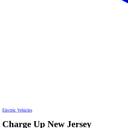
Electric Vehicles​​​​‌ ‍ ​‍​‍‌‍ ‌ ​‍‌‍‍‌‌‍‌ ‌‍‍‌‌‍ ‍​‍​‍​ ‍‍​‍​‍‌ ​ ‌‍​‌‌‍ ‍‌‍‍‌‌ ‌​‌ ‍‌​‍ ‍‌‍‍‌‌‍ ​‍​‍​‍ ​​‍​‍‌‍‍​‌ ​‍‌‍‌‌‌‍‌‍​‍​‍​ ‍‍​‍​‍‌‍‍​‌ ‌​‌ ‌​‌ ​​​ ‍‍​‍ ​‍ ‌‍ ​‌‍ ‌‍​ ‌‍​‌‌‍ ​‌‍‍​‌‍ ‌ ​ ‌ ‌​​ ‍‍​ ​ ​ ​ ​ ​ ​ ​ ​‍ ‌‍‍‌‌‍ ‍‌ ‌​‌‍‌‌‌‍ ‍‌ ‌​​‍ ‌‍‌‌‌‍‌​‌‍‍‌‌ ‌​​‍ ‌‍ ‌‌‍ ‌‍‌​‌‍‌‌​ ‌‌ ​​‌ ​‍‌‍‌‌‌ ​ ‌‍‌‌‌‍ ‍‌ ‌​‌‍​‌‌ ‌​‌‍‍‌‌‍ ‌‍ ‍​ ‍ ‌‍‍‌‌‍‌​​ ‌​ ​‌​ ​‍‌‍‌‌​ ‌‍​ ‌‍​ ‌ ​ ‌ ​ ‌‌​‍ ‌‌‍‌‌​ ​​‌‍​ ‌‍​‍​‍ ‌​ ‌​​ ‍​​ ​‍‌‍​‌​‍ ‌​ ‍​‌‍‌‌​ ​​​ ‍​​‍ ‌​ ‌‌‌‍‌‍​ ‌ ‌‍‌‌‌‍‌​‌‍‌‌‌‍‌​​ ‍​​ ‌​​ ​​​ ​ ​ ​‍​ ‍ ‌ ‌​‌ ‍‌‌ ​​‌‍‌‌​ ‌‌ ‌​‌‍‌‌‌‍​ ‌‍‍​‌‍ ‍‌‍ ‌‍ ​‌‍ ‌‍‌ ‌ ‍‌​ ‍ ‌ ​​‌‍​‌‌ ‌​‌‍‍​​ ‌‌ ‌​‌‍‍‌‌ ‌​‌‍ ​‌‍‌‌​ ‌‍​‍‌‍​‌‌ ​ ‌‍‌‌‌‌‌‌‌ ​‍‌‍ ​​ ‌‌‍‍​‌ ‌​‌ ‌​‌ ​​​‍‌‌​ ​ ‌​​‌​‍‌‌​ ​‍‌​‌‍​‍‌‌​ ​‍‌​‌‍‌‍ ​‌‍ ‌‍​ ‌‍​‌‌‍ ​‌‍‍​‌‍ ‌ ​ ‌ ‌​​‍‌‌​ ​ ‌​​‌​ ​ ​ ​ ​ ​ ​ ​ ​‍‌‍‌‍‍‌‌‍‌​​ ‌​ ​‌​ ​‍‌‍‌‌​ ‌‍​ ‌‍​ ‌ ​ ‌ ​ ‌‌​‍ ‌‌‍‌‌​ ​​‌‍​ ‌‍​‍​‍ ‌​ ‌​​ ‍​​ ​‍‌‍​‌​‍ ‌​ ‍​‌‍‌‌​ ​​​ ‍​​‍ ‌​ ‌‌‌‍‌‍​ ‌ ‌‍‌‌‌‍‌​‌‍‌‌‌‍‌​​ ‍​​ ‌​​ ​​​ ​ ​ ​‍​‍‌‍‌ ‌​‌ ‍‌‌ ​​‌‍‌‌​ ‌‌ ‌​‌‍‌‌‌‍​ ‌‍‍​‌‍ ‍‌‍ ‌‍ ​‌‍ ‌‍‌ ‌ ‍‌​‍‌‍‌ ​​‌‍​‌‌ ‌​‌‍‍​​ ‌‌ ‌​‌‍‍‌‌ ‌​‌‍ ​‌‍‌‌​‍‌‍‌ ​​‌‍‌‌‌ ​‍‌ ​ ‌ ​​‌‍‌‌‌‍​ ‌ ‌​‌‍‍‌‌ ‌‍‌‍‌‌​ ‌‌ ​​‌ ‌‌‌‍​‍‌‍ ​‌‍‍‌‌ ​ ‌‍‍​‌‍‌‌‌‍‌​​‍​‍‌ ‌
Charge Up New Jersey