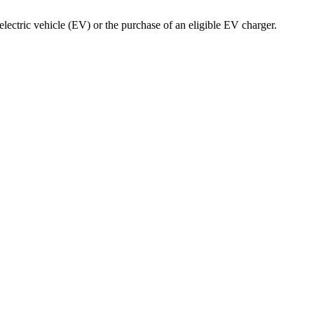
‌‍​‍​ ‌‌​ ​‍​ ​‍​‍ ‌​ ‍​​ ‍​​ ‍‌‌‍​‍​ ​‌​ ‌ ​ ​​​ ‍​‌‍​‌​ ‌‍​ ‌ ‌‍​‍​‍‌‍‌ ‌​‌ ‍‌‌ ​​‌‍‌‌​ ‌‌ ​​‌ ​‍‌‍ ‌‍‌ ‌ ​‍‌‍​‌‌‍ ‌​‍‌‍‌ ​​‌‍​‌‌ ‌​‌‍‍​​ ‌‌‍‍​‌‍‌‌‌ ​‍‌‍ ​‍ ‍‌‍​ ‌‍ ‌‍ ‍‌ ‌​‌‍‌‌‌‍ ‍‌ ‌​​‍‌‌​ ‌‌‌​​‍‌‌ ‌‍‍ ‌‍‌‌‌ ‍‌​‍‌‌​ ​ ‌​‌​​‍‌‌​ ​ ‌​‌​​‍‌‌​ ​‍​ ​‍​ ‌​​ ​ ‌‍​ ‌‍‌​​ ‍‌​ ‌ ‌‍​‍‌‍‌​‌‍‌‌​ ‌‌‌‍‌​​ ‌ ​‍‌‌​ ​‍​ ​‍​‍‌‌​ ‌‌‌​‌​​‍ ‍‌‍​ ‌‍‍​‌‍‍‌‌‍ ​‌‍‌​‌ ​‍‌‍‌‌‌‍ ‍​‍‌‌​ ‌‌‌​​‍‌‌ ‌‍‍ ‌‍‌‌‌ ‍‌​‍‌‌​ ​ ‌​‌​​‍‌‌​ ​ ‌​‌​​‍‌‌​ ​‍​ ​‍​ ‍‌‌‍‌‌‌‍​‌​ ‌ ​ ​‌​ ​ ​ ​‍​ ‌‍​ ​ ‌‍‌​​ ‌​​ ​‌​‍‌‌​ ​‍​ ​‍​‍‌‌​ ‌‌‌​‌​​‍ ‍‌ ‌​‌‍‌‌‌ ‍​‌ ‌​​‍‌‍‌ ​​‌‍‌‌‌ ​‍‌ ​ ‌ ​​‌‍‌‌‌‍​ ‌ ‌​‌‍‍‌‌ ‌‍‌‍‌‌​ ‌‌ ​​‌ ‌‌‌‍​‍‌‍ ​‌‍‍‌‌ ​ ‌‍‍​‌‍‌‌‌‍‌​​‍​‍‌ ‌