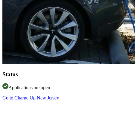
Status​​​​‌ ‍ ​‍​‍‌‍ ‌ ​‍‌‍‍‌‌‍‌ ‌‍‍‌‌‍ ‍​‍​‍​ ‍‍​‍​‍‌ ​ ‌‍​‌‌‍ ‍‌‍‍‌‌ ‌​‌ ‍‌​‍ ‍‌‍‍‌‌‍ ​‍​‍​‍ ​​‍​‍‌‍‍​‌ ​‍‌‍‌‌‌‍‌‍​‍​‍​ ‍‍​‍​‍‌‍‍​‌ ‌​‌ ‌​‌ ​​​ ‍‍​‍ ​‍ ‌‍ ​‌‍ ‌‍​ ‌‍​‌‌‍ ​‌‍‍​‌‍ ‌ ​ ‌ ‌​​ ‍‍​ ​ ​ ​ ​ ​ ​ ​ ​‍ ‌‍‍‌‌‍ ‍‌ ‌​‌‍‌‌‌‍ ‍‌ ‌​​‍ ‌‍‌‌‌‍‌​‌‍‍‌‌ ‌​​‍ ‌‍ ‌‌‍ ‌‍‌​‌‍‌‌​ ‌‌ ​​‌ ​‍‌‍‌‌‌ ​ ‌‍‌‌‌‍ ‍‌ ‌​‌‍​‌‌ ‌​‌‍‍‌‌‍ ‌‍ ‍​ ‍ ‌‍‍‌‌‍‌​​ ‌​ ‍‌‌‍‌‍‌‍​‌​ ​​​ ​‌‌‍‌‍​ ‍​‌‍​‌​‍ ‌‌‍​‍​ ‍‌‌‍​ ‌‍​‌​‍ ‌​ ‌​‌‍​‍​ ​​​ ‌​​‍ ‌‌‍​‍​ ‌‌​ ​‍​ ​‍​‍ ‌​ ‍​​ ‍​​ ‍‌‌‍​‍​ ​‌​ ‌ ​ ​​​ ‍​‌‍​‌​ ‌‍​ ‌ ‌‍​‍​ ‍ ‌ ‌​‌ ‍‌‌ ​​‌‍‌‌​ ‌‌ ​​‌ ​‍‌‍ ‌‍‌ ‌ ​‍‌‍​‌‌‍ ‌​ ‍ ‌ ​​‌‍​‌‌ ‌​‌‍‍​​ ‌‌ ​ ‌ ‌​‌‍​‌‌ ‌​‌ ‌‌‌ ​ ​‍ ‍‌‍‍​‌‍‌‌‌‍​‌‌‍‌​‌‍‍‌‌‍ ‍‌‍‌ ​ ‌‍​‍‌‍​‌‌ ​ ‌‍‌‌‌‌‌‌‌ ​‍‌‍ ​​ ‌‌‍‍​‌ ‌​‌ ‌​‌ ​​​‍‌‌​ ​ ‌​​‌​‍‌‌​ ​‍‌​‌‍​‍‌‌​ ​‍‌​‌‍‌‍ ​‌‍ ‌‍​ ‌‍​‌‌‍ ​‌‍‍​‌‍ ‌ ​ ‌ ‌​​‍‌‌​ ​ ‌​​‌​ ​ ​ ​ ​ ​ ​ ​ ​‍‌‍‌‍‍‌‌‍‌​​ ‌​ ‍‌‌‍‌‍‌‍​‌​ ​​​ ​‌‌‍‌‍​ ‍​‌‍​‌​‍ ‌‌‍​‍​ ‍‌‌‍​ ‌‍​‌​‍ ‌​ ‌​‌‍​‍​ ​​​ ‌​​‍ ‌‌‍​‍​ ‌‌​ ​‍​ ​‍​‍ ‌​ ‍​​ ‍​​ ‍‌‌‍​‍​ ​‌​ ‌ ​ ​​​ ‍​‌‍​‌​ ‌‍​ ‌ ‌‍​‍​‍‌‍‌ ‌​‌ ‍‌‌ ​​‌‍‌‌​ ‌‌ ​​‌ ​‍‌‍ ‌‍‌ ‌ ​‍‌‍​‌‌‍ ‌​‍‌‍‌ ​​‌‍​‌‌ ‌​‌‍‍​​ ‌‌ ​ ‌ ‌​‌‍​‌‌ ‌​‌ ‌‌‌ ​ ​‍ ‍‌‍‍​‌‍‌‌‌‍​‌‌‍‌​‌‍‍‌‌‍ ‍‌‍‌ ​‍‌‍‌ ​​‌‍‌‌‌ ​‍‌ ​ ‌ ​​‌‍‌‌‌‍​ ‌ ‌​‌‍‍‌‌ ‌‍‌‍‌‌​ ‌‌ ​​‌ ‌‌‌‍​‍‌‍ ​‌‍‍‌‌ ​ ‌‍‍​‌‍‌‌‌‍‌​​‍​‍‌ ‌
Applications are open​​​​‌ ‍ ​‍​‍‌‍ ‌ ​‍‌‍‍‌‌‍‌ ‌‍‍‌‌‍ ‍​‍​‍​ ‍‍​‍​‍‌ ​ ‌‍​‌‌‍ ‍‌‍‍‌‌ ‌​‌ ‍‌​‍ ‍‌‍‍‌‌‍ ​‍​‍​‍ ​​‍​‍‌‍‍​‌ ​‍‌‍‌‌‌‍‌‍​‍​‍​ ‍‍​‍​‍‌‍‍​‌ ‌​‌ ‌​‌ ​​​ ‍‍​‍ ​‍ ‌‍ ​‌‍ ‌‍​ ‌‍​‌‌‍ ​‌‍‍​‌‍ ‌ ​ ‌ ‌​​ ‍‍​ ​ ​ ​ ​ ​ ​ ​ ​‍ ‌‍‍‌‌‍ ‍‌ ‌​‌‍‌‌‌‍ ‍‌ ‌​​‍ ‌‍‌‌‌‍‌​‌‍‍‌‌ ‌​​‍ ‌‍ ‌‌‍ ‌‍‌​‌‍‌‌​ ‌‌ ​​‌ ​‍‌‍‌‌‌ ​ ‌‍‌‌‌‍ ‍‌ ‌​‌‍​‌‌ ‌​‌‍‍‌‌‍ ‌‍ ‍​ ‍ ‌‍‍‌‌‍‌​​ ‌​ ‍‌​ ​​‌‍​ ​ ‌​‌‍​‍​ ‍‌‌‍​‌​ ‌ ​‍ ‌​ ‍​​ ‍​​ ​‌‌‍‌​​‍ ‌​ ‌​​ ​‍​ ​​​ ‍‌​‍ ‌​ ‍​‌‍​‍​ ‌‌‌‍​‍​‍ ‌‌‍‌‍​ ​‌​ ​ ‌‍‌‌​ ‌‍‌‍​ ‌‍‌‍​ ‌ ​ ‍‌‌‍‌‌​ ​ ‌‍​ ​ ‍ ‌ ‌​‌ ‍‌‌ ​​‌‍‌‌​ ‌‌ ​​‌ ​‍‌‍ ‌‍‌ ‌ ​‍‌‍​‌‌‍ ‌‌‌​ ‌ ‌​‌‍​‌‌ ‌​‌ ‌‌‌ ​ ​ ‍ ‌ ​​‌‍​‌‌ ‌​‌‍‍​​ ‌‌ ‌​‌‍‍‌‌ ‌​‌‍ ​‌‍‌‌​ ‌‍​‍‌‍​‌‌ ​ ‌‍‌‌‌‌‌‌‌ ​‍‌‍ ​​ ‌‌‍‍​‌ ‌​‌ ‌​‌ ​​​‍‌‌​ ​ ‌​​‌​‍‌‌​ ​‍‌​‌‍​‍‌‌​ ​‍‌​‌‍‌‍ ​‌‍ ‌‍​ ‌‍​‌‌‍ ​‌‍‍​‌‍ ‌ ​ ‌ ‌​​‍‌‌​ ​ ‌​​‌​ ​ ​ ​ ​ ​ ​ ​ ​‍‌‍‌‍‍‌‌‍‌​​ ‌​ ‍‌​ ​​‌‍​ ​ ‌​‌‍​‍​ ‍‌‌‍​‌​ ‌ ​‍ ‌​ ‍​​ ‍​​ ​‌‌‍‌​​‍ ‌​ ‌​​ ​‍​ ​​​ ‍‌​‍ ‌​ ‍​‌‍​‍​ ‌‌‌‍​‍​‍ ‌‌‍‌‍​ ​‌​ ​ ‌‍‌‌​ ‌‍‌‍​ ‌‍‌‍​ ‌ ​ ‍‌‌‍‌‌​ ​ ‌‍​ ​‍‌‍‌ ‌​‌ ‍‌‌ ​​‌‍‌‌​ ‌‌ ​​‌ ​‍‌‍ ‌‍‌ ‌ ​‍‌‍​‌‌‍ ‌‌‌​ ‌ ‌​‌‍​‌‌ ‌​‌ ‌‌‌ ​ ​‍‌‍‌ ​​‌‍​‌‌ ‌​‌‍‍​​ ‌‌ ‌​‌‍‍‌‌ ‌​‌‍ ​‌‍‌‌​‍‌‍‌ ​​‌‍‌‌‌ ​‍‌ ​ ‌ ​​‌‍‌‌‌‍​ ‌ ‌​‌‍‍‌‌ ‌‍‌‍‌‌​ ‌‌ ​​‌ ‌‌‌‍​‍‌‍ ​‌‍‍‌‌ ​ ‌‍‍​‌‍‌‌‌‍‌​​‍​‍‌ ‌
Go to Charge Up New Jersey​​​​‌ ‍ ​‍​‍‌‍ ‌ ​‍‌‍‍‌‌‍‌ ‌‍‍‌‌‍ ‍​‍​‍​ ‍‍​‍​‍‌ ​ ‌‍​‌‌‍ ‍‌‍‍‌‌ ‌​‌ ‍‌​‍ ‍‌‍‍‌‌‍ ​‍​‍​‍ ​​‍​‍‌‍‍​‌ ​‍‌‍‌‌‌‍‌‍​‍​‍​ ‍‍​‍​‍‌‍‍​‌ ‌​‌ ‌​‌ ​​​ ‍‍​‍ ​‍ ‌‍ ​‌‍ ‌‍​ ‌‍​‌‌‍ ​‌‍‍​‌‍ ‌ ​ ‌ ‌​​ ‍‍​ ​ ​ ​ ​ ​ ​ ​ ​‍ ‌‍‍‌‌‍ ‍‌ ‌​‌‍‌‌‌‍ ‍‌ ‌​​‍ ‌‍‌‌‌‍‌​‌‍‍‌‌ ‌​​‍ ‌‍ ‌‌‍ ‌‍‌​‌‍‌‌​ ‌‌ ​​‌ ​‍‌‍‌‌‌ ​ ‌‍‌‌‌‍ ‍‌ ‌​‌‍​‌‌ ‌​‌‍‍‌‌‍ ‌‍ ‍​ ‍ ‌‍‍‌‌‍‌​​ ‌​ ‍‌‌‍‌‍‌‍​‌​ ​​​ ​‌‌‍‌‍​ ‍​‌‍​‌​‍ ‌‌‍​‍​ ‍‌‌‍​ ‌‍​‌​‍ ‌​ ‌​‌‍​‍​ ​​​ ‌​​‍ ‌‌‍​‍​ ‌‌​ ​‍​ ​‍​‍ ‌​ ‍​​ ‍​​ ‍‌‌‍​‍​ ​‌​ ‌ ​ ​​​ ‍​‌‍​‌​ ‌‍​ ‌ ‌‍​‍​ ‍ ‌ ‌​‌ ‍‌‌ ​​‌‍‌‌​ ‌‌ ​​‌ ​‍‌‍ ‌‍‌ ‌ ​‍‌‍​‌‌‍ ‌​ ‍ ‌ ​​‌‍​‌‌ ‌​‌‍‍​​ ‌‌ ​ ‌ ‌​‌‍​‌‌ ‌​‌ ‌‌‌ ​ ​‍ ‍‌‍​ ‌ ‌​‌‍​‌​‍ ‍‌ ‌​‌‍‌‌‌ ‍​‌ ‌​​ ‌‍​‍‌‍​‌‌ ​ ‌‍‌‌‌‌‌‌‌ ​‍‌‍ ​​ ‌‌‍‍​‌ ‌​‌ ‌​‌ ​​​‍‌‌​ ​ ‌​​‌​‍‌‌​ ​‍‌​‌‍​‍‌‌​ ​‍‌​‌‍‌‍ ​‌‍ ‌‍​ ‌‍​‌‌‍ ​‌‍‍​‌‍ ‌ ​ ‌ ‌​​‍‌‌​ ​ ‌​​‌​ ​ ​ ​ ​ ​ ​ ​ ​‍‌‍‌‍‍‌‌‍‌​​ ‌​ ‍‌‌‍‌‍‌‍​‌​ ​​​ ​‌‌‍‌‍​ ‍​‌‍​‌​‍ ‌‌‍​‍​ ‍‌‌‍​ ‌‍​‌​‍ ‌​ ‌​‌‍​‍​ ​​​ ‌​​‍ ‌‌‍​‍​ ‌‌​ ​‍​ ​‍​‍ ‌​ ‍​​ ‍​​ ‍‌‌‍​‍​ ​‌​ ‌ ​ ​​​ ‍​‌‍​‌​ ‌‍​ ‌ ‌‍​‍​‍‌‍‌ ‌​‌ ‍‌‌ ​​‌‍‌‌​ ‌‌ ​​‌ ​‍‌‍ ‌‍‌ ‌ ​‍‌‍​‌‌‍ ‌​‍‌‍‌ ​​‌‍​‌‌ ‌​‌‍‍​​ ‌‌ ​ ‌ ‌​‌‍​‌‌ ‌​‌ ‌‌‌ ​ ​‍ ‍‌‍​ ‌ ‌​‌‍​‌​‍ ‍‌ ‌​‌‍‌‌‌ ‍​‌ ‌​​‍‌‍‌ ​​‌‍‌‌‌ ​‍‌ ​ ‌ ​​‌‍‌‌‌‍​ ‌ ‌​‌‍‍‌‌ ‌‍‌‍‌‌​ ‌‌ ​​‌ ‌‌‌‍​‍‌‍ ​‌‍‍‌‌ ​ ‌‍‍​‌‍‌‌‌‍‌​​‍​‍‌ ‌