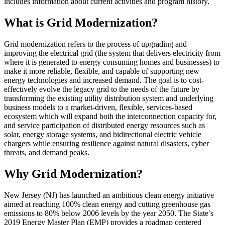
includes information about current activities and program history.​​​​‌ ‍ ​‍​‍‌‍ ‌ ​‍‌‍‍‌‌‍‌ ‌‍‍‌‌‍ ‍​‍​‍​ ‍‍​‍​‍‌ ​ ‌‍​‌‌‍ ‍‌‍‍‌‌ ‌​‌ ‍‌​‍ ‍‌‍‍‌‌‍ ​‍​‍​‍ ​​‍​‍‌‍‍​‌ ​‍‌‍‌‌‌‍‌‍​‍​‍​ ‍‍​‍​‍‌‍‍​‌ ‌​‌ ‌​‌ ​​​ ‍‍​‍ ​‍ ‌‍ ​‌‍ ‌‍​ ‌‍​‌‌‍ ​‌‍‍​‌‍ ‌ ​ ‌ ‌​​ ‍‍​ ​ ​ ​ ​ ​ ​ ​ ​‍ ‌‍‍‌‌‍ ‍‌ ‌​‌‍‌‌‌‍ ‍‌ ‌​​‍ ‌‍‌‌‌‍‌​‌‍‍‌‌ ‌​​‍ ‌‍ ‌‌‍ ‌‍‌​‌‍‌‌​ ‌‌ ​​‌ ​‍‌‍‌‌‌ ​ ‌‍‌‌‌‍ ‍‌ ‌​‌‍​‌‌ ‌​‌‍‍‌‌‍ ‌‍ ‍​ ‍ ‌‍‍‌‌‍‌​​ ‌​ ‌​‌‍‌‍​ ‌‍​ ‍‌​ ‌‌​ ​‌​ ‍​‌‍‌‍​‍ ‌​ ​ ​ ‌‍​ ​​​ ​ ​‍ ‌​ ‌​​ ‍​‌‍‌​​ ‌‍​‍ ‌​ ‍​‌‍​‍‌‍‌‍​ ‍​​‍ ‌​ ‍​​ ​​​ ​ ​ ‌‌​ ‌ ‌‍‌​​ ​​‌‍​‌​ ‌​​ ‍‌‌‍‌‍​ ‌‌​ ‍ ‌ ‌​‌ ‍‌‌ ​​‌‍‌‌​ ‌‌ ​​‌ ​‍‌‍ ‌‍‌ ‌ ​‍‌‍​‌‌‍ ‌​ ‍ ‌ ​​‌‍​‌‌ ‌​‌‍‍​​ ‌‌‍​ ‌‍ ‌‍ ‍‌ ‌​‌‍‌‌‌‍ ‍‌ ‌​‌‌​ ‌‍‌‌‌‍​ ‌ ‌​‌‍‍‌‌‍ ‌‍ ‍‌ ​ ​‍‌‌​ ‌‌‌​​‍‌‌ ‌‍‍ ‌‍‌‌‌ ‍‌​‍‌‌​ ​ ‌​‌​​‍‌‌​ ​ ‌​‌​​‍‌‌​ ​‍​ ​‍‌‍​‍​ ‍​​ ‍‌‌‍​ ‌‍​‍​ ​​​ ‌​​ ‍‌​ ‌‌‌‍​‍​ ‍​‌‍‌‍​‍‌‌​ ​‍​ ​‍​‍‌‌​ ‌‌‌​‌​​‍ ‍‌‍​ ‌‍ ‌‍ ‍‌ ‌​‌‍‌‌‌‍ ‍‌ ‌​​‍‌‌​ ‌‌‌​​‍‌‌ ‌‍‍ ‌‍‌‌‌ ‍‌​‍‌‌​ ​ ‌​‌​​‍‌‌​ ​ ‌​‌​​‍‌‌​ ​‍​ ​‍‌‍​‌​ ‌‌​ ​‍‌‍​‍‌‍​‍​ ​ ​ ​​​ ‌​‌‍​‌​ ​​​ ‌‌​ ​‍​‍‌‌​ ​‍​ ​‍​‍‌‌​ ‌‌‌​‌​​‍ ‍‌‍​ ‌‍‍​‌‍‍‌‌‍ ​‌‍‌​‌ ​‍‌‍‌‌‌‍ ‍​‍‌‌​ ‌‌‌​​‍‌‌ ‌‍‍ ‌‍‌‌‌ ‍‌​‍‌‌​ ​ ‌​‌​​‍‌‌​ ​ ‌​‌​​‍‌‌​ ​‍​ ​‍‌‍‌‍​ ‍‌​ ​ ​ ​‍‌‍​‍​ ‌‌​ ‍‌​ ​ ​ ​ ​ ‍​​ ‌ ​ ‌‍​‍‌‌​ ​‍​ ​‍​‍‌‌​ ‌‌‌​‌​​‍ ‍‌ ‌​‌‍‌‌‌ ‍​‌ ‌​​ ‌‍​‍‌‍​‌‌ ​ ‌‍‌‌‌‌‌‌‌ ​‍‌‍ ​​ ‌‌‍‍​‌ ‌​‌ ‌​‌ ​​​‍‌‌​ ​ ‌​​‌​‍‌‌​ ​‍‌​‌‍​‍‌‌​ ​‍‌​‌‍‌‍ ​‌‍ ‌‍​ ‌‍​‌‌‍ ​‌‍‍​‌‍ ‌ ​ ‌ ‌​​‍‌‌​ ​ ‌​​‌​ ​ ​ ​ ​ ​ ​ ​ ​‍‌‍‌‍‍‌‌‍‌​​ ‌​ ‌​‌‍‌‍​ ‌‍​ ‍‌​ ‌‌​ ​‌​ ‍​‌‍‌‍​‍ ‌​ ​ ​ ‌‍​ ​​​ ​ ​‍ ‌​ ‌​​ ‍​‌‍‌​​ ‌‍​‍ ‌​ ‍​‌‍​‍‌‍‌‍​ ‍​​‍ ‌​ ‍​​ ​​​ ​ ​ ‌‌​ ‌ ‌‍‌​​ ​​‌‍​‌​ ‌​​ ‍‌‌‍‌‍​ ‌‌​‍‌‍‌ ‌​‌ ‍‌‌ ​​‌‍‌‌​ ‌‌ ​​‌ ​‍‌‍ ‌‍‌ ‌ ​‍‌‍​‌‌‍ ‌​‍‌‍‌ ​​‌‍​‌‌ ‌​‌‍‍​​ ‌‌‍​ ‌‍ ‌‍ ‍‌ ‌​‌‍‌‌‌‍ ‍‌ ‌​‌‌​ ‌‍‌‌‌‍​ ‌ ‌​‌‍‍‌‌‍ ‌‍ ‍‌ ​ ​‍‌‌​ ‌‌‌​​‍‌‌ ‌‍‍ ‌‍‌‌‌ ‍‌​‍‌‌​ ​ ‌​‌​​‍‌‌​ ​ ‌​‌​​‍‌‌​ ​‍​ ​‍‌‍​‍​ ‍​​ ‍‌‌‍​ ‌‍​‍​ ​​​ ‌​​ ‍‌​ ‌‌‌‍​‍​ ‍​‌‍‌‍​‍‌‌​ ​‍​ ​‍​‍‌‌​ ‌‌‌​‌​​‍ ‍‌‍​ ‌‍ ‌‍ ‍‌ ‌​‌‍‌‌‌‍ ‍‌ ‌​​‍‌‌​ ‌‌‌​​‍‌‌ ‌‍‍ ‌‍‌‌‌ ‍‌​‍‌‌​ ​ ‌​‌​​‍‌‌​ ​ ‌​‌​​‍‌‌​ ​‍​ ​‍‌‍​‌​ ‌‌​ ​‍‌‍​‍‌‍​‍​ ​ ​ ​​​ ‌​‌‍​‌​ ​​​ ‌‌​ ​‍​‍‌‌​ ​‍​ ​‍​‍‌‌​ ‌‌‌​‌​​‍ ‍‌‍​ ‌‍‍​‌‍‍‌‌‍ ​‌‍‌​‌ ​‍‌‍‌‌‌‍ ‍​‍‌‌​ ‌‌‌​​‍‌‌ ‌‍‍ ‌‍‌‌‌ ‍‌​‍‌‌​ ​ ‌​‌​​‍‌‌​ ​ ‌​‌​​‍‌‌​ ​‍​ ​‍‌‍‌‍​ ‍‌​ ​ ​ ​‍‌‍​‍​ ‌‌​ ‍‌​ ​ ​ ​ ​ ‍​​ ‌ ​ ‌‍​‍‌‌​ ​‍​ ​‍​‍‌‌​ ‌‌‌​‌​​‍ ‍‌ ‌​‌‍‌‌‌ ‍​‌ ‌​​‍‌‍‌ ​​‌‍‌‌‌ ​‍‌ ​ ‌ ​​‌‍‌‌‌‍​ ‌ ‌​‌‍‍‌‌ ‌‍‌‍‌‌​ ‌‌ ​​‌ ‌‌‌‍​‍‌‍ ​‌‍‍‌‌ ​ ‌‍‍​‌‍‌‌‌‍‌​​‍​‍‌ ‌
What is Grid Modernization?​​​​‌ ‍ ​‍​‍‌‍ ‌ ​‍‌‍‍‌‌‍‌ ‌‍‍‌‌‍ ‍​‍​‍​ ‍‍​‍​‍‌ ​ ‌‍​‌‌‍ ‍‌‍‍‌‌ ‌​‌ ‍‌​‍ ‍‌‍‍‌‌‍ ​‍​‍​‍ ​​‍​‍‌‍‍​‌ ​‍‌‍‌‌‌‍‌‍​‍​‍​ ‍‍​‍​‍‌‍‍​‌ ‌​‌ ‌​‌ ​​​ ‍‍​‍ ​‍ ‌‍ ​‌‍ ‌‍​ ‌‍​‌‌‍ ​‌‍‍​‌‍ ‌ ​ ‌ ‌​​ ‍‍​ ​ ​ ​ ​ ​ ​ ​ ​‍ ‌‍‍‌‌‍ ‍‌ ‌​‌‍‌‌‌‍ ‍‌ ‌​​‍ ‌‍‌‌‌‍‌​‌‍‍‌‌ ‌​​‍ ‌‍ ‌‌‍ ‌‍‌​‌‍‌‌​ ‌‌ ​​‌ ​‍‌‍‌‌‌ ​ ‌‍‌‌‌‍ ‍‌ ‌​‌‍​‌‌ ‌​‌‍‍‌‌‍ ‌‍ ‍​ ‍ ‌‍‍‌‌‍‌​​ ‌​ ‌​‌‍‌‍​ ‌‍​ ‍‌​ ‌‌​ ​‌​ ‍​‌‍‌‍​‍ ‌​ ​ ​ ‌‍​ ​​​ ​ ​‍ ‌​ ‌​​ ‍​‌‍‌​​ ‌‍​‍ ‌​ ‍​‌‍​‍‌‍‌‍​ ‍​​‍ ‌​ ‍​​ ​​​ ​ ​ ‌‌​ ‌ ‌‍‌​​ ​​‌‍​‌​ ‌​​ ‍‌‌‍‌‍​ ‌‌​ ‍ ‌ ‌​‌ ‍‌‌ ​​‌‍‌‌​ ‌‌ ​​‌ ​‍‌‍ ‌‍‌ ‌ ​‍‌‍​‌‌‍ ‌​ ‍ ‌ ​​‌‍​‌‌ ‌​‌‍‍​​ ‌‌‍​ ‌‍ ‌‍ ‍‌ ‌​‌‍‌‌‌‍ ‍‌ ‌​‌‌​ ‌‍‌‌‌‍​ ‌ ‌​‌‍‍‌‌‍ ‌‍ ‍‌ ​ ​‍‌‌​ ‌‌‌​​‍‌‌ ‌‍‍ ‌‍‌‌‌ ‍‌​‍‌‌​ ​ ‌​‌​​‍‌‌​ ​ ‌​‌​​‍‌‌​ ​‍​ ​‍​ ‌‌​ ​ ‌‍​ ​ ‌‍‌‍‌‍‌‍‌​‌‍‌‌‌‍‌​‌‍‌‍​ ​ ​ ‌‌​ ‌ ​‍‌‌​ ​‍​ ​‍​‍‌‌​ ‌‌‌​‌​​‍ ‍‌‍‍​‌‍‌‌‌‍​‌‌‍‌​‌‍‍‌‌‍ ‍‌‍‌ ​ ‌‍​‍‌‍​‌‌ ​ ‌‍‌‌‌‌‌‌‌ ​‍‌‍ ​​ ‌‌‍‍​‌ ‌​‌ ‌​‌ ​​​‍‌‌​ ​ ‌​​‌​‍‌‌​ ​‍‌​‌‍​‍‌‌​ ​‍‌​‌‍‌‍ ​‌‍ ‌‍​ ‌‍​‌‌‍ ​‌‍‍​‌‍ ‌ ​ ‌ ‌​​‍‌‌​ ​ ‌​​‌​ ​ ​ ​ ​ ​ ​ ​ ​‍‌‍‌‍‍‌‌‍‌​​ ‌​ ‌​‌‍‌‍​ ‌‍​ ‍‌​ ‌‌​ ​‌​ ‍​‌‍‌‍​‍ ‌​ ​ ​ ‌‍​ ​​​ ​ ​‍ ‌​ ‌​​ ‍​‌‍‌​​ ‌‍​‍ ‌​ ‍​‌‍​‍‌‍‌‍​ ‍​​‍ ‌​ ‍​​ ​​​ ​ ​ ‌‌​ ‌ ‌‍‌​​ ​​‌‍​‌​ ‌​​ ‍‌‌‍‌‍​ ‌‌​‍‌‍‌ ‌​‌ ‍‌‌ ​​‌‍‌‌​ ‌‌ ​​‌ ​‍‌‍ ‌‍‌ ‌ ​‍‌‍​‌‌‍ ‌​‍‌‍‌ ​​‌‍​‌‌ ‌​‌‍‍​​ ‌‌‍​ ‌‍ ‌‍ ‍‌ ‌​‌‍‌‌‌‍ ‍‌ ‌​‌‌​ ‌‍‌‌‌‍​ ‌ ‌​‌‍‍‌‌‍ ‌‍ ‍‌ ​ ​‍‌‌​ ‌‌‌​​‍‌‌ ‌‍‍ ‌‍‌‌‌ ‍‌​‍‌‌​ ​ ‌​‌​​‍‌‌​ ​ ‌​‌​​‍‌‌​ ​‍​ ​‍​ ‌‌​ ​ ‌‍​ ​ ‌‍‌‍‌‍‌‍‌​‌‍‌‌‌‍‌​‌‍‌‍​ ​ ​ ‌‌​ ‌ ​‍‌‌​ ​‍​ ​‍​‍‌‌​ ‌‌‌​‌​​‍ ‍‌‍‍​‌‍‌‌‌‍​‌‌‍‌​‌‍‍‌‌‍ ‍‌‍‌ ​‍‌‍‌ ​​‌‍‌‌‌ ​‍‌ ​ ‌ ​​‌‍‌‌‌‍​ ‌ ‌​‌‍‍‌‌ ‌‍‌‍‌‌​ ‌‌ ​​‌ ‌‌‌‍​‍‌‍ ​‌‍‍‌‌ ​ ‌‍‍​‌‍‌‌‌‍‌​​‍​‍‌ ‌
Grid modernization refers to the process of upgrading and
improving the electrical grid (the system that delivers electricity from
where it is generated to energy consuming homes and businesses) to
make it more reliable, flexible, and capable of supporting new
energy technologies and increased demand. The goal is to cost-
effectively evolve the legacy grid to the needs of the future by
transforming the existing utility distribution system and underlying
business models to a market-driven, flexible, services-based
ecosystem which will expand both the interconnection capacity for,
and service participation of distributed energy resources such as
solar, energy storage systems, and bidirectional electric vehicle
chargers while ensuring resilience against natural disasters, cyber
threats, and demand peaks.​​​​‌ ‍ ​‍​‍‌‍ ‌ ​‍‌‍‍‌‌‍‌ ‌‍‍‌‌‍ ‍​‍​‍​ ‍‍​‍​‍‌ ​ ‌‍​‌‌‍ ‍‌‍‍‌‌ ‌​‌ ‍‌​‍ ‍‌‍‍‌‌‍ ​‍​‍​‍ ​​‍​‍‌‍‍​‌ ​‍‌‍‌‌‌‍‌‍​‍​‍​ ‍‍​‍​‍‌‍‍​‌ ‌​‌ ‌​‌ ​​​ ‍‍​‍ ​‍ ‌‍ ​‌‍ ‌‍​ ‌‍​‌‌‍ ​‌‍‍​‌‍ ‌ ​ ‌ ‌​​ ‍‍​ ​ ​ ​ ​ ​ ​ ​ ​‍ ‌‍‍‌‌‍ ‍‌ ‌​‌‍‌‌‌‍ ‍‌ ‌​​‍ ‌‍‌‌‌‍‌​‌‍‍‌‌ ‌​​‍ ‌‍ ‌‌‍ ‌‍‌​‌‍‌‌​ ‌‌ ​​‌ ​‍‌‍‌‌‌ ​ ‌‍‌‌‌‍ ‍‌ ‌​‌‍​‌‌ ‌​‌‍‍‌‌‍ ‌‍ ‍​ ‍ ‌‍‍‌‌‍‌​​ ‌​ ‌​‌‍‌‍​ ‌‍​ ‍‌​ ‌‌​ ​‌​ ‍​‌‍‌‍​‍ ‌​ ​ ​ ‌‍​ ​​​ ​ ​‍ ‌​ ‌​​ ‍​‌‍‌​​ ‌‍​‍ ‌​ ‍​‌‍​‍‌‍‌‍​ ‍​​‍ ‌​ ‍​​ ​​​ ​ ​ ‌‌​ ‌ ‌‍‌​​ ​​‌‍​‌​ ‌​​ ‍‌‌‍‌‍​ ‌‌​ ‍ ‌ ‌​‌ ‍‌‌ ​​‌‍‌‌​ ‌‌ ​​‌ ​‍‌‍ ‌‍‌ ‌ ​‍‌‍​‌‌‍ ‌​ ‍ ‌ ​​‌‍​‌‌ ‌​‌‍‍​​ ‌‌‍​ ‌‍ ‌‍ ‍‌ ‌​‌‍‌‌‌‍ ‍‌ ‌​‌‌​ ‌‍‌‌‌‍​ ‌ ‌​‌‍‍‌‌‍ ‌‍ ‍‌ ​ ​‍‌‌​ ‌‌‌​​‍‌‌ ‌‍‍ ‌‍‌‌‌ ‍‌​‍‌‌​ ​ ‌​‌​​‍‌‌​ ​ ‌​‌​​‍‌‌​ ​‍​ ​‍​ ‌‌​ ​ ‌‍​ ​ ‌‍‌‍‌‍‌‍‌​‌‍‌‌‌‍‌​‌‍‌‍​ ​ ​ ‌‌​ ‌ ​‍‌‌​ ​‍​ ​‍​‍‌‌​ ‌‌‌​‌​​‍ ‍‌‍​ ‌‍ ‌‍ ‍‌ ‌​‌‍‌‌‌‍ ‍‌ ‌​​‍‌‌​ ‌‌‌​​‍‌‌ ‌‍‍ ‌‍‌‌‌ ‍‌​‍‌‌​ ​ ‌​‌​​‍‌‌​ ​ ‌​‌​​‍‌‌​ ​‍​ ​‍​ ‌‍‌‍‌‌‌‍‌‌​ ‌‍​ ‌ ​ ‌​‌‍​‍​ ‌ ‌‍‌‍​ ‌‍‌‍‌‍​ ​‌​‍‌‌​ ​‍​ ​‍​‍‌‌​ ‌‌‌​‌​​‍ ‍‌‍​ ‌‍‍​‌‍‍‌‌‍ ​‌‍‌​‌ ​‍‌‍‌‌‌‍ ‍​‍‌‌​ ‌‌‌​​‍‌‌ ‌‍‍ ‌‍‌‌‌ ‍‌​‍‌‌​ ​ ‌​‌​​‍‌‌​ ​ ‌​‌​​‍‌‌​ ​‍​ ​‍‌‍​‍​ ‌‌​ ​ ‌‍​‌​ ‌‍‌‍​ ​ ‍‌‌‍​‍​ ‌ ‌‍​ ​ ​ ​ ‌‍​‍‌‌​ ​‍​ ​‍​‍‌‌​ ‌‌‌​‌​​‍ ‍‌ ‌​‌‍‌‌‌ ‍​‌ ‌​​ ‌‍​‍‌‍​‌‌ ​ ‌‍‌‌‌‌‌‌‌ ​‍‌‍ ​​ ‌‌‍‍​‌ ‌​‌ ‌​‌ ​​​‍‌‌​ ​ ‌​​‌​‍‌‌​ ​‍‌​‌‍​‍‌‌​ ​‍‌​‌‍‌‍ ​‌‍ ‌‍​ ‌‍​‌‌‍ ​‌‍‍​‌‍ ‌ ​ ‌ ‌​​‍‌‌​ ​ ‌​​‌​ ​ ​ ​ ​ ​ ​ ​ ​‍‌‍‌‍‍‌‌‍‌​​ ‌​ ‌​‌‍‌‍​ ‌‍​ ‍‌​ ‌‌​ ​‌​ ‍​‌‍‌‍​‍ ‌​ ​ ​ ‌‍​ ​​​ ​ ​‍ ‌​ ‌​​ ‍​‌‍‌​​ ‌‍​‍ ‌​ ‍​‌‍​‍‌‍‌‍​ ‍​​‍ ‌​ ‍​​ ​​​ ​ ​ ‌‌​ ‌ ‌‍‌​​ ​​‌‍​‌​ ‌​​ ‍‌‌‍‌‍​ ‌‌​‍‌‍‌ ‌​‌ ‍‌‌ ​​‌‍‌‌​ ‌‌ ​​‌ ​‍‌‍ ‌‍‌ ‌ ​‍‌‍​‌‌‍ ‌​‍‌‍‌ ​​‌‍​‌‌ ‌​‌‍‍​​ ‌‌‍​ ‌‍ ‌‍ ‍‌ ‌​‌‍‌‌‌‍ ‍‌ ‌​‌‌​ ‌‍‌‌‌‍​ ‌ ‌​‌‍‍‌‌‍ ‌‍ ‍‌ ​ ​‍‌‌​ ‌‌‌​​‍‌‌ ‌‍‍ ‌‍‌‌‌ ‍‌​‍‌‌​ ​ ‌​‌​​‍‌‌​ ​ ‌​‌​​‍‌‌​ ​‍​ ​‍​ ‌‌​ ​ ‌‍​ ​ ‌‍‌‍‌‍‌‍‌​‌‍‌‌‌‍‌​‌‍‌‍​ ​ ​ ‌‌​ ‌ ​‍‌‌​ ​‍​ ​‍​‍‌‌​ ‌‌‌​‌​​‍ ‍‌‍​ ‌‍ ‌‍ ‍‌ ‌​‌‍‌‌‌‍ ‍‌ ‌​​‍‌‌​ ‌‌‌​​‍‌‌ ‌‍‍ ‌‍‌‌‌ ‍‌​‍‌‌​ ​ ‌​‌​​‍‌‌​ ​ ‌​‌​​‍‌‌​ ​‍​ ​‍​ ‌‍‌‍‌‌‌‍‌‌​ ‌‍​ ‌ ​ ‌​‌‍​‍​ ‌ ‌‍‌‍​ ‌‍‌‍‌‍​ ​‌​‍‌‌​ ​‍​ ​‍​‍‌‌​ ‌‌‌​‌​​‍ ‍‌‍​ ‌‍‍​‌‍‍‌‌‍ ​‌‍‌​‌ ​‍‌‍‌‌‌‍ ‍​‍‌‌​ ‌‌‌​​‍‌‌ ‌‍‍ ‌‍‌‌‌ ‍‌​‍‌‌​ ​ ‌​‌​​‍‌‌​ ​ ‌​‌​​‍‌‌​ ​‍​ ​‍‌‍​‍​ ‌‌​ ​ ‌‍​‌​ ‌‍‌‍​ ​ ‍‌‌‍​‍​ ‌ ‌‍​ ​ ​ ​ ‌‍​‍‌‌​ ​‍​ ​‍​‍‌‌​ ‌‌‌​‌​​‍ ‍‌ ‌​‌‍‌‌‌ ‍​‌ ‌​​‍‌‍‌ ​​‌‍‌‌‌ ​‍‌ ​ ‌ ​​‌‍‌‌‌‍​ ‌ ‌​‌‍‍‌‌ ‌‍‌‍‌‌​ ‌‌ ​​‌ ‌‌‌‍​‍‌‍ ​‌‍‍‌‌ ​ ‌‍‍​‌‍‌‌‌‍‌​​‍​‍‌ ‌
Why Grid Modernization?​​​​‌ ‍ ​‍​‍‌‍ ‌ ​‍‌‍‍‌‌‍‌ ‌‍‍‌‌‍ ‍​‍​‍​ ‍‍​‍​‍‌ ​ ‌‍​‌‌‍ ‍‌‍‍‌‌ ‌​‌ ‍‌​‍ ‍‌‍‍‌‌‍ ​‍​‍​‍ ​​‍​‍‌‍‍​‌ ​‍‌‍‌‌‌‍‌‍​‍​‍​ ‍‍​‍​‍‌‍‍​‌ ‌​‌ ‌​‌ ​​​ ‍‍​‍ ​‍ ‌‍ ​‌‍ ‌‍​ ‌‍​‌‌‍ ​‌‍‍​‌‍ ‌ ​ ‌ ‌​​ ‍‍​ ​ ​ ​ ​ ​ ​ ​ ​‍ ‌‍‍‌‌‍ ‍‌ ‌​‌‍‌‌‌‍ ‍‌ ‌​​‍ ‌‍‌‌‌‍‌​‌‍‍‌‌ ‌​​‍ ‌‍ ‌‌‍ ‌‍‌​‌‍‌‌​ ‌‌ ​​‌ ​‍‌‍‌‌‌ ​ ‌‍‌‌‌‍ ‍‌ ‌​‌‍​‌‌ ‌​‌‍‍‌‌‍ ‌‍ ‍​ ‍ ‌‍‍‌‌‍‌​​ ‌​ ‌​‌‍‌‍​ ‌‍​ ‍‌​ ‌‌​ ​‌​ ‍​‌‍‌‍​‍ ‌​ ​ ​ ‌‍​ ​​​ ​ ​‍ ‌​ ‌​​ ‍​‌‍‌​​ ‌‍​‍ ‌​ ‍​‌‍​‍‌‍‌‍​ ‍​​‍ ‌​ ‍​​ ​​​ ​ ​ ‌‌​ ‌ ‌‍‌​​ ​​‌‍​‌​ ‌​​ ‍‌‌‍‌‍​ ‌‌​ ‍ ‌ ‌​‌ ‍‌‌ ​​‌‍‌‌​ ‌‌ ​​‌ ​‍‌‍ ‌‍‌ ‌ ​‍‌‍​‌‌‍ ‌​ ‍ ‌ ​​‌‍​‌‌ ‌​‌‍‍​​ ‌‌‍​ ‌‍ ‌‍ ‍‌ ‌​‌‍‌‌‌‍ ‍‌ ‌​‌‌​ ‌‍‌‌‌‍​ ‌ ‌​‌‍‍‌‌‍ ‌‍ ‍‌ ​ ​‍‌‌​ ‌‌‌​​‍‌‌ ‌‍‍ ‌‍‌‌‌ ‍‌​‍‌‌​ ​ ‌​‌​​‍‌‌​ ​ ‌​‌​​‍‌‌​ ​‍​ ​‍​ ​‌‌‍​ ​ ​‍‌‍​‍​ ‌‍​ ‍​​ ​‌‌‍‌​​ ‍​‌‍​‍‌‍​ ​ ‌ ​‍‌‌​ ​‍​ ​‍​‍‌‌​ ‌‌‌​‌​​‍ ‍‌‍‍​‌‍‌‌‌‍​‌‌‍‌​‌‍‍‌‌‍ ‍‌‍‌ ​ ‌‍​‍‌‍​‌‌ ​ ‌‍‌‌‌‌‌‌‌ ​‍‌‍ ​​ ‌‌‍‍​‌ ‌​‌ ‌​‌ ​​​‍‌‌​ ​ ‌​​‌​‍‌‌​ ​‍‌​‌‍​‍‌‌​ ​‍‌​‌‍‌‍ ​‌‍ ‌‍​ ‌‍​‌‌‍ ​‌‍‍​‌‍ ‌ ​ ‌ ‌​​‍‌‌​ ​ ‌​​‌​ ​ ​ ​ ​ ​ ​ ​ ​‍‌‍‌‍‍‌‌‍‌​​ ‌​ ‌​‌‍‌‍​ ‌‍​ ‍‌​ ‌‌​ ​‌​ ‍​‌‍‌‍​‍ ‌​ ​ ​ ‌‍​ ​​​ ​ ​‍ ‌​ ‌​​ ‍​‌‍‌​​ ‌‍​‍ ‌​ ‍​‌‍​‍‌‍‌‍​ ‍​​‍ ‌​ ‍​​ ​​​ ​ ​ ‌‌​ ‌ ‌‍‌​​ ​​‌‍​‌​ ‌​​ ‍‌‌‍‌‍​ ‌‌​‍‌‍‌ ‌​‌ ‍‌‌ ​​‌‍‌‌​ ‌‌ ​​‌ ​‍‌‍ ‌‍‌ ‌ ​‍‌‍​‌‌‍ ‌​‍‌‍‌ ​​‌‍​‌‌ ‌​‌‍‍​​ ‌‌‍​ ‌‍ ‌‍ ‍‌ ‌​‌‍‌‌‌‍ ‍‌ ‌​‌‌​ ‌‍‌‌‌‍​ ‌ ‌​‌‍‍‌‌‍ ‌‍ ‍‌ ​ ​‍‌‌​ ‌‌‌​​‍‌‌ ‌‍‍ ‌‍‌‌‌ ‍‌​‍‌‌​ ​ ‌​‌​​‍‌‌​ ​ ‌​‌​​‍‌‌​ ​‍​ ​‍​ ​‌‌‍​ ​ ​‍‌‍​‍​ ‌‍​ ‍​​ ​‌‌‍‌​​ ‍​‌‍​‍‌‍​ ​ ‌ ​‍‌‌​ ​‍​ ​‍​‍‌‌​ ‌‌‌​‌​​‍ ‍‌‍‍​‌‍‌‌‌‍​‌‌‍‌​‌‍‍‌‌‍ ‍‌‍‌ ​‍‌‍‌ ​​‌‍‌‌‌ ​‍‌ ​ ‌ ​​‌‍‌‌‌‍​ ‌ ‌​‌‍‍‌‌ ‌‍‌‍‌‌​ ‌‌ ​​‌ ‌‌‌‍​‍‌‍ ​‌‍‍‌‌ ​ ‌‍‍​‌‍‌‌‌‍‌​​‍​‍‌ ‌
New Jersey (NJ) has launched an ambitious clean energy initiative
aimed at reaching 100% clean energy and cutting greenhouse gas
emissions to 80% below 2006 levels by the year 2050. The State’s
2019 Energy Master Plan (EMP) provides a roadmap centered