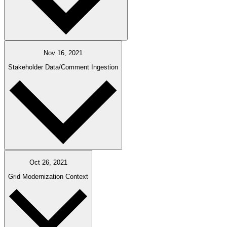
Nov 16, 2021
Stakeholder Data/Comment Ingestion​​​​‌ ‍ ​‍​‍‌‍ ‌ ​‍‌‍‍‌‌‍‌ ‌‍‍‌‌‍ ‍​‍​‍​ ‍‍​‍​‍‌ ​ ‌‍​‌‌‍ ‍‌‍‍‌‌ ‌​‌ ‍‌​‍ ‍‌‍‍‌‌‍ ​‍​‍​‍ ​​‍​‍‌‍‍​‌ ​‍‌‍‌‌‌‍‌‍​‍​‍​ ‍‍​‍​‍‌‍‍​‌ ‌​‌ ‌​‌ ​​​ ‍‍​‍ ​‍ ‌‍ ​‌‍ ‌‍​ ‌‍​‌‌‍ ​‌‍‍​‌‍ ‌ ​ ‌ ‌​​ ‍‍​ ​ ​ ​ ​ ​ ​ ​ ​‍ ‌‍‍‌‌‍ ‍‌ ‌​‌‍‌‌‌‍ ‍‌ ‌​​‍ ‌‍‌‌‌‍‌​‌‍‍‌‌ ‌​​‍ ‌‍ ‌‌‍ ‌‍‌​‌‍‌‌​ ‌‌ ​​‌ ​‍‌‍‌‌‌ ​ ‌‍‌‌‌‍ ‍‌ ‌​‌‍​‌‌ ‌​‌‍‍‌‌‍ ‌‍ ‍​ ‍ ‌‍‍‌‌‍‌​​ ‌​ ‌​‌‍‌‍​ ‌‍​ ‍‌​ ‌‌​ ​‌​ ‍​‌‍‌‍​‍ ‌​ ​ ​ ‌‍​ ​​​ ​ ​‍ ‌​ ‌​​ ‍​‌‍‌​​ ‌‍​‍ ‌​ ‍​‌‍​‍‌‍‌‍​ ‍​​‍ ‌​ ‍​​ ​​​ ​ ​ ‌‌​ ‌ ‌‍‌​​ ​​‌‍​‌​ ‌​​ ‍‌‌‍‌‍​ ‌‌​ ‍ ‌ ‌​‌ ‍‌‌ ​​‌‍‌‌​ ‌‌ ​​‌ ​‍‌‍ ‌‍‌ ‌ ​‍‌‍​‌‌‍ ‌​ ‍ ‌ ​​‌‍​‌‌ ‌​‌‍‍​​ ‌‌‍​ ‌‍ ‌‍ ‍‌ ‌​‌‍‌‌‌‍ ‍‌ ‌​‌‌​ ‌‍‌‌‌‍​ ‌ ‌​‌‍‍‌‌‍ ‌‍ ‍‌ ​ ​‍‌‌​ ‌‌‌​​‍‌‌ ‌‍‍ ‌‍‌‌‌ ‍‌​‍‌‌​ ​ ‌​‌​​‍‌‌​ ​ ‌​‌​​‍‌‌​ ​‍​ ​‍​ ​ ‌‍​‍‌‍‌‌​ ‍‌​ ​‍​ ‌‌​ ‌‌​ ​ ​ ​‌​ ‌ ​ ‍​‌‍​‍​‍‌‌​ ​‍​ ​‍​‍‌‌​ ‌‌‌​‌​​‍ ‍‌‍​ ‌‍ ‌‍ ‍‌ ‌​‌‍‌‌‌‍ ‍‌ ‌​​‍‌‌​ ‌‌‌​​‍‌‌ ‌‍‍ ‌‍‌‌‌ ‍‌​‍‌‌​ ​ ‌​‌​​‍‌‌​ ​ ‌​‌​​‍‌‌​ ​‍​ ​‍‌‍​ ‌‍‌‍‌‍​ ‌‍‌​‌‍‌‍‌‍‌‌​ ‍‌‌‍‌‍​ ‌‍​ ‌ ‌‍‌‍​ ‍​​‍‌‌​ ​‍​ ​‍​‍‌‌​ ‌‌‌​‌​​‍ ‍‌‍‍‌‌ ‌​‌‍‌‌‌‍ ‌‌ ​ ​‍‌‌​ ‌‌‌​​‍‌‌ ‌‍‍ ‌‍‌‌‌ ‍‌​‍‌‌​ ​ ‌​‌​​‍‌‌​ ​ ‌​‌​​‍‌‌​ ​‍​ ​‍‌‍​‍‌‍‌​‌‍‌‌​ ‌ ​ ‍​​ ​‌​ ‌​​ ​‌‌‍‌‍‌‍​‌​ ‌​​ ​‍​‍‌‌​ ​‍​ ​‍​‍‌‌​ ‌‌‌​‌​​‍ ‍‌‍‍​‌‍‌‌‌‍​‌‌‍‌​‌‍‍‌‌‍ ‍‌‍‌ ​ ‌‍​‍‌‍​‌‌ ​ ‌‍‌‌‌‌‌‌‌ ​‍‌‍ ​​ ‌‌‍‍​‌ ‌​‌ ‌​‌ ​​​‍‌‌​ ​ ‌​​‌​‍‌‌​ ​‍‌​‌‍​‍‌‌​ ​‍‌​‌‍‌‍ ​‌‍ ‌‍​ ‌‍​‌‌‍ ​‌‍‍​‌‍ ‌ ​ ‌ ‌​​‍‌‌​ ​ ‌​​‌​ ​ ​ ​ ​ ​ ​ ​ ​‍‌‍‌‍‍‌‌‍‌​​ ‌​ ‌​‌‍‌‍​ ‌‍​ ‍‌​ ‌‌​ ​‌​ ‍​‌‍‌‍​‍ ‌​ ​ ​ ‌‍​ ​​​ ​ ​‍ ‌​ ‌​​ ‍​‌‍‌​​ ‌‍​‍ ‌​ ‍​‌‍​‍‌‍‌‍​ ‍​​‍ ‌​ ‍​​ ​​​ ​ ​ ‌‌​ ‌ ‌‍‌​​ ​​‌‍​‌​ ‌​​ ‍‌‌‍‌‍​ ‌‌​‍‌‍‌ ‌​‌ ‍‌‌ ​​‌‍‌‌​ ‌‌ ​​‌ ​‍‌‍ ‌‍‌ ‌ ​‍‌‍​‌‌‍ ‌​‍‌‍‌ ​​‌‍​‌‌ ‌​‌‍‍​​ ‌‌‍​ ‌‍ ‌‍ ‍‌ ‌​‌‍‌‌‌‍ ‍‌ ‌​‌‌​ ‌‍‌‌‌‍​ ‌ ‌​‌‍‍‌‌‍ ‌‍ ‍‌ ​ ​‍‌‌​ ‌‌‌​​‍‌‌ ‌‍‍ ‌‍‌‌‌ ‍‌​‍‌‌​ ​ ‌​‌​​‍‌‌​ ​ ‌​‌​​‍‌‌​ ​‍​ ​‍​ ​ ‌‍​‍‌‍‌‌​ ‍‌​ ​‍​ ‌‌​ ‌‌​ ​ ​ ​‌​ ‌ ​ ‍​‌‍​‍​‍‌‌​ ​‍​ ​‍​‍‌‌​ ‌‌‌​‌​​‍ ‍‌‍​ ‌‍ ‌‍ ‍‌ ‌​‌‍‌‌‌‍ ‍‌ ‌​​‍‌‌​ ‌‌‌​​‍‌‌ ‌‍‍ ‌‍‌‌‌ ‍‌​‍‌‌​ ​ ‌​‌​​‍‌‌​ ​ ‌​‌​​‍‌‌​ ​‍​ ​‍‌‍​ ‌‍‌‍‌‍​ ‌‍‌​‌‍‌‍‌‍‌‌​ ‍‌‌‍‌‍​ ‌‍​ ‌ ‌‍‌‍​ ‍​​‍‌‌​ ​‍​ ​‍​‍‌‌​ ‌‌‌​‌​​‍ ‍‌‍‍‌‌ ‌​‌‍‌‌‌‍ ‌‌ ​ ​‍‌‌​ ‌‌‌​​‍‌‌ ‌‍‍ ‌‍‌‌‌ ‍‌​‍‌‌​ ​ ‌​‌​​‍‌‌​ ​ ‌​‌​​‍‌‌​ ​‍​ ​‍‌‍​‍‌‍‌​‌‍‌‌​ ‌ ​ ‍​​ ​‌​ ‌​​ ​‌‌‍‌‍‌‍​‌​ ‌​​ ​‍​‍‌‌​ ​‍​ ​‍​‍‌‌​ ‌‌‌​‌​​‍ ‍‌‍‍​‌‍‌‌‌‍​‌‌‍‌​‌‍‍‌‌‍ ‍‌‍‌ ​‍‌‍‌ ​​‌‍‌‌‌ ​‍‌ ​ ‌ ​​‌‍‌‌‌‍​ ‌ ‌​‌‍‍‌‌ ‌‍‌‍‌‌​ ‌‌ ​​‌ ‌‌‌‍​‍‌‍ ​‌‍‍‌‌ ​ ‌‍‍​‌‍‌‌‌‍‌​​‍​‍‌ ‌
Oct 26, 2021
Grid Modernization Context​​​​‌ ‍ ​‍​‍‌‍ ‌ ​‍‌‍‍‌‌‍‌ ‌‍‍‌‌‍ ‍​‍​‍​ ‍‍​‍​‍‌ ​ ‌‍​‌‌‍ ‍‌‍‍‌‌ ‌​‌ ‍‌​‍ ‍‌‍‍‌‌‍ ​‍​‍​‍ ​​‍​‍‌‍‍​‌ ​‍‌‍‌‌‌‍‌‍​‍​‍​ ‍‍​‍​‍‌‍‍​‌ ‌​‌ ‌​‌ ​​​ ‍‍​‍ ​‍ ‌‍ ​‌‍ ‌‍​ ‌‍​‌‌‍ ​‌‍‍​‌‍ ‌ ​ ‌ ‌​​ ‍‍​ ​ ​ ​ ​ ​ ​ ​ ​‍ ‌‍‍‌‌‍ ‍‌ ‌​‌‍‌‌‌‍ ‍‌ ‌​​‍ ‌‍‌‌‌‍‌​‌‍‍‌‌ ‌​​‍ ‌‍ ‌‌‍ ‌‍‌​‌‍‌‌​ ‌‌ ​​‌ ​‍‌‍‌‌‌ ​ ‌‍‌‌‌‍ ‍‌ ‌​‌‍​‌‌ ‌​‌‍‍‌‌‍ ‌‍ ‍​ ‍ ‌‍‍‌‌‍‌​​ ‌​ ‌​‌‍‌‍​ ‌‍​ ‍‌​ ‌‌​ ​‌​ ‍​‌‍‌‍​‍ ‌​ ​ ​ ‌‍​ ​​​ ​ ​‍ ‌​ ‌​​ ‍​‌‍‌​​ ‌‍​‍ ‌​ ‍​‌‍​‍‌‍‌‍​ ‍​​‍ ‌​ ‍​​ ​​​ ​ ​ ‌‌​ ‌ ‌‍‌​​ ​​‌‍​‌​ ‌​​ ‍‌‌‍‌‍​ ‌‌​ ‍ ‌ ‌​‌ ‍‌‌ ​​‌‍‌‌​ ‌‌ ​​‌ ​‍‌‍ ‌‍‌ ‌ ​‍‌‍​‌‌‍ ‌​ ‍ ‌ ​​‌‍​‌‌ ‌​‌‍‍​​ ‌‌‍​ ‌‍ ‌‍ ‍‌ ‌​‌‍‌‌‌‍ ‍‌ ‌​‌‌​ ‌‍‌‌‌‍​ ‌ ‌​‌‍‍‌‌‍ ‌‍ ‍‌ ​ ​‍‌‌​ ‌‌‌​​‍‌‌ ‌‍‍ ‌‍‌‌‌ ‍‌​‍‌‌​ ​ ‌​‌​​‍‌‌​ ​ ‌​‌​​‍‌‌​ ​‍​ ​‍​ ​ ‌‍​‍‌‍‌‌​ ‍‌​ ​‍​ ‌‌​ ‌‌​ ​ ​ ​‌​ ‌ ​ ‍​‌‍​‍​‍‌‌​ ​‍​ ​‍​‍‌‌​ ‌‌‌​‌​​‍ ‍‌‍​ ‌‍ ‌‍ ‍‌ ‌​‌‍‌‌‌‍ ‍‌ ‌​​‍‌‌​ ‌‌‌​​‍‌‌ ‌‍‍ ‌‍‌‌‌ ‍‌​‍‌‌​ ​ ‌​‌​​‍‌‌​ ​ ‌​‌​​‍‌‌​ ​‍​ ​‍‌‍​ ‌‍‌‍‌‍​ ‌‍‌​‌‍‌‍‌‍‌‌​ ‍‌‌‍‌‍​ ‌‍​ ‌ ‌‍‌‍​ ‍​​‍‌‌​ ​‍​ ​‍​‍‌‌​ ‌‌‌​‌​​‍ ‍‌‍‍‌‌ ‌​‌‍‌‌‌‍ ‌‌ ​ ​‍‌‌​ ‌‌‌​​‍‌‌ ‌‍‍ ‌‍‌‌‌ ‍‌​‍‌‌​ ​ ‌​‌​​‍‌‌​ ​ ‌​‌​​‍‌‌​ ​‍​ ​‍‌‍​‌‌‍​‍​ ​​‌‍‌‌​ ‍​​ ‌‌​ ‌‍​ ‌ ​ ​‍​ ​​‌‍‌​​ ​‌​‍‌‌​ ​‍​ ​‍​‍‌‌​ ‌‌‌​‌​​‍ ‍‌‍‍​‌‍‌‌‌‍​‌‌‍‌​‌‍‍‌‌‍ ‍‌‍‌ ​ ‌‍​‍‌‍​‌‌ ​ ‌‍‌‌‌‌‌‌‌ ​‍‌‍ ​​ ‌‌‍‍​‌ ‌​‌ ‌​‌ ​​​‍‌‌​ ​ ‌​​‌​‍‌‌​ ​‍‌​‌‍​‍‌‌​ ​‍‌​‌‍‌‍ ​‌‍ ‌‍​ ‌‍​‌‌‍ ​‌‍‍​‌‍ ‌ ​ ‌ ‌​​‍‌‌​ ​ ‌​​‌​ ​ ​ ​ ​ ​ ​ ​ ​‍‌‍‌‍‍‌‌‍‌​​ ‌​ ‌​‌‍‌‍​ ‌‍​ ‍‌​ ‌‌​ ​‌​ ‍​‌‍‌‍​‍ ‌​ ​ ​ ‌‍​ ​​​ ​ ​‍ ‌​ ‌​​ ‍​‌‍‌​​ ‌‍​‍ ‌​ ‍​‌‍​‍‌‍‌‍​ ‍​​‍ ‌​ ‍​​ ​​​ ​ ​ ‌‌​ ‌ ‌‍‌​​ ​​‌‍​‌​ ‌​​ ‍‌‌‍‌‍​ ‌‌​‍‌‍‌ ‌​‌ ‍‌‌ ​​‌‍‌‌​ ‌‌ ​​‌ ​‍‌‍ ‌‍‌ ‌ ​‍‌‍​‌‌‍ ‌​‍‌‍‌ ​​‌‍​‌‌ ‌​‌‍‍​​ ‌‌‍​ ‌‍ ‌‍ ‍‌ ‌​‌‍‌‌‌‍ ‍‌ ‌​‌‌​ ‌‍‌‌‌‍​ ‌ ‌​‌‍‍‌‌‍ ‌‍ ‍‌ ​ ​‍‌‌​ ‌‌‌​​‍‌‌ ‌‍‍ ‌‍‌‌‌ ‍‌​‍‌‌​ ​ ‌​‌​​‍‌‌​ ​ ‌​‌​​‍‌‌​ ​‍​ ​‍​ ​ ‌‍​‍‌‍‌‌​ ‍‌​ ​‍​ ‌‌​ ‌‌​ ​ ​ ​‌​ ‌ ​ ‍​‌‍​‍​‍‌‌​ ​‍​ ​‍​‍‌‌​ ‌‌‌​‌​​‍ ‍‌‍​ ‌‍ ‌‍ ‍‌ ‌​‌‍‌‌‌‍ ‍‌ ‌​​‍‌‌​ ‌‌‌​​‍‌‌ ‌‍‍ ‌‍‌‌‌ ‍‌​‍‌‌​ ​ ‌​‌​​‍‌‌​ ​ ‌​‌​​‍‌‌​ ​‍​ ​‍‌‍​ ‌‍‌‍‌‍​ ‌‍‌​‌‍‌‍‌‍‌‌​ ‍‌‌‍‌‍​ ‌‍​ ‌ ‌‍‌‍​ ‍​​‍‌‌​ ​‍​ ​‍​‍‌‌​ ‌‌‌​‌​​‍ ‍‌‍‍‌‌ ‌​‌‍‌‌‌‍ ‌‌ ​ ​‍‌‌​ ‌‌‌​​‍‌‌ ‌‍‍ ‌‍‌‌‌ ‍‌​‍‌‌​ ​ ‌​‌​​‍‌‌​ ​ ‌​‌​​‍‌‌​ ​‍​ ​‍‌‍​‌‌‍​‍​ ​​‌‍‌‌​ ‍​​ ‌‌​ ‌‍​ ‌ ​ ​‍​ ​​‌‍‌​​ ​‌​‍‌‌​ ​‍​ ​‍​‍‌‌​ ‌‌‌​‌​​‍ ‍‌‍‍​‌‍‌‌‌‍​‌‌‍‌​‌‍‍‌‌‍ ‍‌‍‌ ​‍‌‍‌ ​​‌‍‌‌‌ ​‍‌ ​ ‌ ​​‌‍‌‌‌‍​ ‌ ‌​‌‍‍‌‌ ‌‍‌‍‌‌​ ‌‌ ​​‌ ‌‌‌‍​‍‌‍ ​‌‍‍‌‌ ​ ‌‍‍​‌‍‌‌‌‍‌​​‍​‍‌ ‌