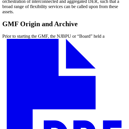
orchestration of interconnected and aggregated DER, such that a
broad range of flexibility services can be called upon from these
assets.​​​​‌ ‍ ​‍​‍‌‍ ‌ ​‍‌‍‍‌‌‍‌ ‌‍‍‌‌‍ ‍​‍​‍​ ‍‍​‍​‍‌ ​ ‌‍​‌‌‍ ‍‌‍‍‌‌ ‌​‌ ‍‌​‍ ‍‌‍‍‌‌‍ ​‍​‍​‍ ​​‍​‍‌‍‍​‌ ​‍‌‍‌‌‌‍‌‍​‍​‍​ ‍‍​‍​‍‌‍‍​‌ ‌​‌ ‌​‌ ​​​ ‍‍​‍ ​‍ ‌‍ ​‌‍ ‌‍​ ‌‍​‌‌‍ ​‌‍‍​‌‍ ‌ ​ ‌ ‌​​ ‍‍​ ​ ​ ​ ​ ​ ​ ​ ​‍ ‌‍‍‌‌‍ ‍‌ ‌​‌‍‌‌‌‍ ‍‌ ‌​​‍ ‌‍‌‌‌‍‌​‌‍‍‌‌ ‌​​‍ ‌‍ ‌‌‍ ‌‍‌​‌‍‌‌​ ‌‌ ​​‌ ​‍‌‍‌‌‌ ​ ‌‍‌‌‌‍ ‍‌ ‌​‌‍​‌‌ ‌​‌‍‍‌‌‍ ‌‍ ‍​ ‍ ‌‍‍‌‌‍‌​​ ‌​ ‌​‌‍‌‍​ ‌‍​ ‍‌​ ‌‌​ ​‌​ ‍​‌‍‌‍​‍ ‌​ ​ ​ ‌‍​ ​​​ ​ ​‍ ‌​ ‌​​ ‍​‌‍‌​​ ‌‍​‍ ‌​ ‍​‌‍​‍‌‍‌‍​ ‍​​‍ ‌​ ‍​​ ​​​ ​ ​ ‌‌​ ‌ ‌‍‌​​ ​​‌‍​‌​ ‌​​ ‍‌‌‍‌‍​ ‌‌​ ‍ ‌ ‌​‌ ‍‌‌ ​​‌‍‌‌​ ‌‌ ​​‌ ​‍‌‍ ‌‍‌ ‌ ​‍‌‍​‌‌‍ ‌​ ‍ ‌ ​​‌‍​‌‌ ‌​‌‍‍​​ ‌‌‍​ ‌‍ ‌‍ ‍‌ ‌​‌‍‌‌‌‍ ‍‌ ‌​‌‌​ ‌‍‌‌‌‍​ ‌ ‌​‌‍‍‌‌‍ ‌‍ ‍‌ ​ ​‍‌‌​ ‌‌‌​​‍‌‌ ‌‍‍ ‌‍‌‌‌ ‍‌​‍‌‌​ ​ ‌​‌​​‍‌‌​ ​ ‌​‌​​‍‌‌​ ​‍​ ​‍‌‍​‌‌‍​‍‌‍​‌‌‍​‌‌‍​‍‌‍‌‌​ ‌‍‌‍​‌​ ​‌‌‍‌‌​ ​‌‌‍‌‌​‍‌‌​ ​‍​ ​‍​‍‌‌​ ‌‌‌​‌​​‍ ‍‌‍​ ‌‍ ‌‍ ‍‌ ‌​‌‍‌‌‌‍ ‍‌ ‌​​‍‌‌​ ‌‌‌​​‍‌‌ ‌‍‍ ‌‍‌‌‌ ‍‌​‍‌‌​ ​ ‌​‌​​‍‌‌​ ​ ‌​‌​​‍‌‌​ ​‍​ ​‍‌‍‌‍​ ‌ ‌‍‌‌​ ‌ ‌‍​ ‌‍‌‌​ ​​​ ‌‍​ ​‍‌‍‌​​ ‌‍​ ‍​​‍‌‌​ ​‍​ ​‍​‍‌‌​ ‌‌‌​‌​​‍ ‍‌‍​ ‌‍‍​‌‍‍‌‌‍ ​‌‍‌​‌ ​‍‌‍‌‌‌‍ ‍​‍‌‌​ ‌‌‌​​‍‌‌ ‌‍‍ ‌‍‌‌‌ ‍‌​‍‌‌​ ​ ‌​‌​​‍‌‌​ ​ ‌​‌​​‍‌‌​ ​‍​ ​‍​ ‌​​ ​‌​ ‌‌​ ​‍‌‍‌​​ ​​​ ​‍​ ​‌​ ‌‌‌‍​‌​ ‌ ​ ​‍​‍‌‌​ ​‍​ ​‍​‍‌‌​ ‌‌‌​‌​​‍ ‍‌ ‌​‌‍‌‌‌ ‍​‌ ‌​​ ‌‍​‍‌‍​‌‌ ​ ‌‍‌‌‌‌‌‌‌ ​‍‌‍ ​​ ‌‌‍‍​‌ ‌​‌ ‌​‌ ​​​‍‌‌​ ​ ‌​​‌​‍‌‌​ ​‍‌​‌‍​‍‌‌​ ​‍‌​‌‍‌‍ ​‌‍ ‌‍​ ‌‍​‌‌‍ ​‌‍‍​‌‍ ‌ ​ ‌ ‌​​‍‌‌​ ​ ‌​​‌​ ​ ​ ​ ​ ​ ​ ​ ​‍‌‍‌‍‍‌‌‍‌​​ ‌​ ‌​‌‍‌‍​ ‌‍​ ‍‌​ ‌‌​ ​‌​ ‍​‌‍‌‍​‍ ‌​ ​ ​ ‌‍​ ​​​ ​ ​‍ ‌​ ‌​​ ‍​‌‍‌​​ ‌‍​‍ ‌​ ‍​‌‍​‍‌‍‌‍​ ‍​​‍ ‌​ ‍​​ ​​​ ​ ​ ‌‌​ ‌ ‌‍‌​​ ​​‌‍​‌​ ‌​​ ‍‌‌‍‌‍​ ‌‌​‍‌‍‌ ‌​‌ ‍‌‌ ​​‌‍‌‌​ ‌‌ ​​‌ ​‍‌‍ ‌‍‌ ‌ ​‍‌‍​‌‌‍ ‌​‍‌‍‌ ​​‌‍​‌‌ ‌​‌‍‍​​ ‌‌‍​ ‌‍ ‌‍ ‍‌ ‌​‌‍‌‌‌‍ ‍‌ ‌​‌‌​ ‌‍‌‌‌‍​ ‌ ‌​‌‍‍‌‌‍ ‌‍ ‍‌ ​ ​‍‌‌​ ‌‌‌​​‍‌‌ ‌‍‍ ‌‍‌‌‌ ‍‌​‍‌‌​ ​ ‌​‌​​‍‌‌​ ​ ‌​‌​​‍‌‌​ ​‍​ ​‍‌‍​‌‌‍​‍‌‍​‌‌‍​‌‌‍​‍‌‍‌‌​ ‌‍‌‍​‌​ ​‌‌‍‌‌​ ​‌‌‍‌‌​‍‌‌​ ​‍​ ​‍​‍‌‌​ ‌‌‌​‌​​‍ ‍‌‍​ ‌‍ ‌‍ ‍‌ ‌​‌‍‌‌‌‍ ‍‌ ‌​​‍‌‌​ ‌‌‌​​‍‌‌ ‌‍‍ ‌‍‌‌‌ ‍‌​‍‌‌​ ​ ‌​‌​​‍‌‌​ ​ ‌​‌​​‍‌‌​ ​‍​ ​‍‌‍‌‍​ ‌ ‌‍‌‌​ ‌ ‌‍​ ‌‍‌‌​ ​​​ ‌‍​ ​‍‌‍‌​​ ‌‍​ ‍​​‍‌‌​ ​‍​ ​‍​‍‌‌​ ‌‌‌​‌​​‍ ‍‌‍​ ‌‍‍​‌‍‍‌‌‍ ​‌‍‌​‌ ​‍‌‍‌‌‌‍ ‍​‍‌‌​ ‌‌‌​​‍‌‌ ‌‍‍ ‌‍‌‌‌ ‍‌​‍‌‌​ ​ ‌​‌​​‍‌‌​ ​ ‌​‌​​‍‌‌​ ​‍​ ​‍​ ‌​​ ​‌​ ‌‌​ ​‍‌‍‌​​ ​​​ ​‍​ ​‌​ ‌‌‌‍​‌​ ‌ ​ ​‍​‍‌‌​ ​‍​ ​‍​‍‌‌​ ‌‌‌​‌​​‍ ‍‌ ‌​‌‍‌‌‌ ‍​‌ ‌​​‍‌‍‌ ​​‌‍‌‌‌ ​‍‌ ​ ‌ ​​‌‍‌‌‌‍​ ‌ ‌​‌‍‍‌‌ ‌‍‌‍‌‌​ ‌‌ ​​‌ ‌‌‌‍​‍‌‍ ​‌‍‍‌‌ ​ ‌‍‍​‌‍‌‌‌‍‌​​‍​‍‌ ‌
GMF Origin and Archive​​​​‌ ‍ ​‍​‍‌‍ ‌ ​‍‌‍‍‌‌‍‌ ‌‍‍‌‌‍ ‍​‍​‍​ ‍‍​‍​‍‌ ​ ‌‍​‌‌‍ ‍‌‍‍‌‌ ‌​‌ ‍‌​‍ ‍‌‍‍‌‌‍ ​‍​‍​‍ ​​‍​‍‌‍‍​‌ ​‍‌‍‌‌‌‍‌‍​‍​‍​ ‍‍​‍​‍‌‍‍​‌ ‌​‌ ‌​‌ ​​​ ‍‍​‍ ​‍ ‌‍ ​‌‍ ‌‍​ ‌‍​‌‌‍ ​‌‍‍​‌‍ ‌ ​ ‌ ‌​​ ‍‍​ ​ ​ ​ ​ ​ ​ ​ ​‍ ‌‍‍‌‌‍ ‍‌ ‌​‌‍‌‌‌‍ ‍‌ ‌​​‍ ‌‍‌‌‌‍‌​‌‍‍‌‌ ‌​​‍ ‌‍ ‌‌‍ ‌‍‌​‌‍‌‌​ ‌‌ ​​‌ ​‍‌‍‌‌‌ ​ ‌‍‌‌‌‍ ‍‌ ‌​‌‍​‌‌ ‌​‌‍‍‌‌‍ ‌‍ ‍​ ‍ ‌‍‍‌‌‍‌​​ ‌​ ‌​‌‍‌‍​ ‌‍​ ‍‌​ ‌‌​ ​‌​ ‍​‌‍‌‍​‍ ‌​ ​ ​ ‌‍​ ​​​ ​ ​‍ ‌​ ‌​​ ‍​‌‍‌​​ ‌‍​‍ ‌​ ‍​‌‍​‍‌‍‌‍​ ‍​​‍ ‌​ ‍​​ ​​​ ​ ​ ‌‌​ ‌ ‌‍‌​​ ​​‌‍​‌​ ‌​​ ‍‌‌‍‌‍​ ‌‌​ ‍ ‌ ‌​‌ ‍‌‌ ​​‌‍‌‌​ ‌‌ ​​‌ ​‍‌‍ ‌‍‌ ‌ ​‍‌‍​‌‌‍ ‌​ ‍ ‌ ​​‌‍​‌‌ ‌​‌‍‍​​ ‌‌‍​ ‌‍ ‌‍ ‍‌ ‌​‌‍‌‌‌‍ ‍‌ ‌​‌‌​ ‌‍‌‌‌‍​ ‌ ‌​‌‍‍‌‌‍ ‌‍ ‍‌ ​ ​‍‌‌​ ‌‌‌​​‍‌‌ ‌‍‍ ‌‍‌‌‌ ‍‌​‍‌‌​ ​ ‌​‌​​‍‌‌​ ​ ‌​‌​​‍‌‌​ ​‍​ ​‍​ ​ ‌‍​‍‌‍‌‌​ ‍‌​ ​‍​ ‌‌​ ‌‌​ ​ ​ ​‌​ ‌ ​ ‍​‌‍​‍​‍‌‌​ ​‍​ ​‍​‍‌‌​ ‌‌‌​‌​​‍ ‍‌‍‍​‌‍‌‌‌‍​‌‌‍‌​‌‍‍‌‌‍ ‍‌‍‌ ​ ‌‍​‍‌‍​‌‌ ​ ‌‍‌‌‌‌‌‌‌ ​‍‌‍ ​​ ‌‌‍‍​‌ ‌​‌ ‌​‌ ​​​‍‌‌​ ​ ‌​​‌​‍‌‌​ ​‍‌​‌‍​‍‌‌​ ​‍‌​‌‍‌‍ ​‌‍ ‌‍​ ‌‍​‌‌‍ ​‌‍‍​‌‍ ‌ ​ ‌ ‌​​‍‌‌​ ​ ‌​​‌​ ​ ​ ​ ​ ​ ​ ​ ​‍‌‍‌‍‍‌‌‍‌​​ ‌​ ‌​‌‍‌‍​ ‌‍​ ‍‌​ ‌‌​ ​‌​ ‍​‌‍‌‍​‍ ‌​ ​ ​ ‌‍​ ​​​ ​ ​‍ ‌​ ‌​​ ‍​‌‍‌​​ ‌‍​‍ ‌​ ‍​‌‍​‍‌‍‌‍​ ‍​​‍ ‌​ ‍​​ ​​​ ​ ​ ‌‌​ ‌ ‌‍‌​​ ​​‌‍​‌​ ‌​​ ‍‌‌‍‌‍​ ‌‌​‍‌‍‌ ‌​‌ ‍‌‌ ​​‌‍‌‌​ ‌‌ ​​‌ ​‍‌‍ ‌‍‌ ‌ ​‍‌‍​‌‌‍ ‌​‍‌‍‌ ​​‌‍​‌‌ ‌​‌‍‍​​ ‌‌‍​ ‌‍ ‌‍ ‍‌ ‌​‌‍‌‌‌‍ ‍‌ ‌​‌‌​ ‌‍‌‌‌‍​ ‌ ‌​‌‍‍‌‌‍ ‌‍ ‍‌ ​ ​‍‌‌​ ‌‌‌​​‍‌‌ ‌‍‍ ‌‍‌‌‌ ‍‌​‍‌‌​ ​ ‌​‌​​‍‌‌​ ​ ‌​‌​​‍‌‌​ ​‍​ ​‍​ ​ ‌‍​‍‌‍‌‌​ ‍‌​ ​‍​ ‌‌​ ‌‌​ ​ ​ ​‌​ ‌ ​ ‍​‌‍​‍​‍‌‌​ ​‍​ ​‍​‍‌‌​ ‌‌‌​‌​​‍ ‍‌‍‍​‌‍‌‌‌‍​‌‌‍‌​‌‍‍‌‌‍ ‍‌‍‌ ​‍‌‍‌ ​​‌‍‌‌‌ ​‍‌ ​ ‌ ​​‌‍‌‌‌‍​ ‌ ‌​‌‍‍‌‌ ‌‍‌‍‌‌​ ‌‌ ​​‌ ‌‌‌‍​‍‌‍ ​‌‍‍‌‌ ​ ‌‍‍​‌‍‌‌‌‍‌​​‍​‍‌ ‌
Prior to starting the GMF, the NJBPU or “Board” held a ​​​​‌ ‍ ​‍​‍‌‍ ‌ ​‍‌‍‍‌‌‍‌ ‌‍‍‌‌‍ ‍​‍​‍​ ‍‍​‍​‍‌ ​ ‌‍​‌‌‍ ‍‌‍‍‌‌ ‌​‌ ‍‌​‍ ‍‌‍‍‌‌‍ ​‍​‍​‍ ​​‍​‍‌‍‍​‌ ​‍‌‍‌‌‌‍‌‍​‍​‍​ ‍‍​‍​‍‌‍‍​‌ ‌​‌ ‌​‌ ​​​ ‍‍​‍ ​‍ ‌‍ ​‌‍ ‌‍​ ‌‍​‌‌‍ ​‌‍‍​‌‍ ‌ ​ ‌ ‌​​ ‍‍​ ​ ​ ​ ​ ​ ​ ​ ​‍ ‌‍‍‌‌‍ ‍‌ ‌​‌‍‌‌‌‍ ‍‌ ‌​​‍ ‌‍‌‌‌‍‌​‌‍‍‌‌ ‌​​‍ ‌‍ ‌‌‍ ‌‍‌​‌‍‌‌​ ‌‌ ​​‌ ​‍‌‍‌‌‌ ​ ‌‍‌‌‌‍ ‍‌ ‌​‌‍​‌‌ ‌​‌‍‍‌‌‍ ‌‍ ‍​ ‍ ‌‍‍‌‌‍‌​​ ‌​ ‌​‌‍‌‍​ ‌‍​ ‍‌​ ‌‌​ ​‌​ ‍​‌‍‌‍​‍ ‌​ ​ ​ ‌‍​ ​​​ ​ ​‍ ‌​ ‌​​ ‍​‌‍‌​​ ‌‍​‍ ‌​ ‍​‌‍​‍‌‍‌‍​ ‍​​‍ ‌​ ‍​​ ​​​ ​ ​ ‌‌​ ‌ ‌‍‌​​ ​​‌‍​‌​ ‌​​ ‍‌‌‍‌‍​ ‌‌​ ‍ ‌ ‌​‌ ‍‌‌ ​​‌‍‌‌​ ‌‌ ​​‌ ​‍‌‍ ‌‍‌ ‌ ​‍‌‍​‌‌‍ ‌​ ‍ ‌ ​​‌‍​‌‌ ‌​‌‍‍​​ ‌‌‍​ ‌‍ ‌‍ ‍‌ ‌​‌‍‌‌‌‍ ‍‌ ‌​‌‌​ ‌‍‌‌‌‍​ ‌ ‌​‌‍‍‌‌‍ ‌‍ ‍‌ ​ ​‍‌‌​ ‌‌‌​​‍‌‌ ‌‍‍ ‌‍‌‌‌ ‍‌​‍‌‌​ ​ ‌​‌​​‍‌‌​ ​ ‌​‌​​‍‌‌​ ​‍​ ​‍​ ​ ‌‍​‍‌‍‌‌​ ‍‌​ ​‍​ ‌‌​ ‌‌​ ​ ​ ​‌​ ‌ ​ ‍​‌‍​‍​‍‌‌​ ​‍​ ​‍​‍‌‌​ ‌‌‌​‌​​‍ ‍‌‍​ ‌‍ ‌‍ ‍‌ ‌​‌‍‌‌‌‍ ‍‌ ‌​​‍‌‌​ ‌‌‌​​‍‌‌ ‌‍‍ ‌‍‌‌‌ ‍‌​‍‌‌​ ​ ‌​‌​​‍‌‌​ ​ ‌​‌​​‍‌‌​ ​‍​ ​‍​ ‌ ​ ‌‌‌‍‌‌​ ‍‌​ ‍‌​ ‌​‌‍‌‌​ ​‌​ ​‍​ ‌‍​ ​‌‌‍​‌​‍‌‌​ ​‍​ ​‍​‍‌‌​ ‌‌‌​‌​​‍ ‍‌‍​ ‌‍‍​‌‍‍‌‌‍ ​‌‍‌​‌ ​‍‌‍‌‌‌‍ ‍​‍‌‌​ ‌‌‌​​‍‌‌ ‌‍‍ ‌‍‌‌‌ ‍‌​‍‌‌​ ​ ‌​‌​​‍‌‌​ ​ ‌​‌​​‍‌‌​ ​‍​ ​‍​ ​‍​ ‌​​ ‌‍​ ‌‌‌‍​ ​ ​‌​ ‌‌​ ‌ ​ ‌​​ ​ ‌‍​ ​ ​​​‍‌‌​ ​‍​ ​‍​‍‌‌​ ‌‌‌​‌​​‍ ‍‌ ‌​‌‍‌‌‌ ‍​‌ ‌​​ ‌‍​‍‌‍​‌‌ ​ ‌‍‌‌‌‌‌‌‌ ​‍‌‍ ​​ ‌‌‍‍​‌ ‌​‌ ‌​‌ ​​​‍‌‌​ ​ ‌​​‌​‍‌‌​ ​‍‌​‌‍​‍‌‌​ ​‍‌​‌‍‌‍ ​‌‍ ‌‍​ ‌‍​‌‌‍ ​‌‍‍​‌‍ ‌ ​ ‌ ‌​​‍‌‌​ ​ ‌​​‌​ ​ ​ ​ ​ ​ ​ ​ ​‍‌‍‌‍‍‌‌‍‌​​ ‌​ ‌​‌‍‌‍​ ‌‍​ ‍‌​ ‌‌​ ​‌​ ‍​‌‍‌‍​‍ ‌​ ​ ​ ‌‍​ ​​​ ​ ​‍ ‌​ ‌​​ ‍​‌‍‌​​ ‌‍​‍ ‌​ ‍​‌‍​‍‌‍‌‍​ ‍​​‍ ‌​ ‍​​ ​​​ ​ ​ ‌‌​ ‌ ‌‍‌​​ ​​‌‍​‌​ ‌​​ ‍‌‌‍‌‍​ ‌‌​‍‌‍‌ ‌​‌ ‍‌‌ ​​‌‍‌‌​ ‌‌ ​​‌ ​‍‌‍ ‌‍‌ ‌ ​‍‌‍​‌‌‍ ‌​‍‌‍‌ ​​‌‍​‌‌ ‌​‌‍‍​​ ‌‌‍​ ‌‍ ‌‍ ‍‌ ‌​‌‍‌‌‌‍ ‍‌ ‌​‌‌​ ‌‍‌‌‌‍​ ‌ ‌​‌‍‍‌‌‍ ‌‍ ‍‌ ​ ​‍‌‌​ ‌‌‌​​‍‌‌ ‌‍‍ ‌‍‌‌‌ ‍‌​‍‌‌​ ​ ‌​‌​​‍‌‌​ ​ ‌​‌​​‍‌‌​ ​‍​ ​‍​ ​ ‌‍​‍‌‍‌‌​ ‍‌​ ​‍​ ‌‌​ ‌‌​ ​ ​ ​‌​ ‌ ​ ‍​‌‍​‍​‍‌‌​ ​‍​ ​‍​‍‌‌​ ‌‌‌​‌​​‍ ‍‌‍​ ‌‍ ‌‍ ‍‌ ‌​‌‍‌‌‌‍ ‍‌ ‌​​‍‌‌​ ‌‌‌​​‍‌‌ ‌‍‍ ‌‍‌‌‌ ‍‌​‍‌‌​ ​ ‌​‌​​‍‌‌​ ​ ‌​‌​​‍‌‌​ ​‍​ ​‍​ ‌ ​ ‌‌‌‍‌‌​ ‍‌​ ‍‌​ ‌​‌‍‌‌​ ​‌​ ​‍​ ‌‍​ ​‌‌‍​‌​‍‌‌​ ​‍​ ​‍​‍‌‌​ ‌‌‌​‌​​‍ ‍‌‍​ ‌‍‍​‌‍‍‌‌‍ ​‌‍‌​‌ ​‍‌‍‌‌‌‍ ‍​‍‌‌​ ‌‌‌​​‍‌‌ ‌‍‍ ‌‍‌‌‌ ‍‌​‍‌‌​ ​ ‌​‌​​‍‌‌​ ​ ‌​‌​​‍‌‌​ ​‍​ ​‍​ ​‍​ ‌​​ ‌‍​ ‌‌‌‍​ ​ ​‌​ ‌‌​ ‌ ​ ‌​​ ​ ‌‍​ ​ ​​​‍‌‌​ ​‍​ ​‍​‍‌‌​ ‌‌‌​‌​​‍ ‍‌ ‌​‌‍‌‌‌ ‍​‌ ‌​​‍‌‍‌ ​​‌‍‌‌‌ ​‍‌ ​ ‌ ​​‌‍‌‌‌‍​ ‌ ‌​‌‍‍‌‌ ‌‍‌‍‌‌​ ‌‌ ​​‌ ‌‌‌‍​‍‌‍ ​‌‍‍‌‌ ​ ‌‍‍​‌‍‌‌‌‍‌​​‍​‍‌ ‌