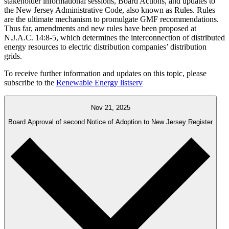
stakeholder informational sessions, Board Actions, and updates to
the New Jersey Administrative Code, also known as Rules. Rules
are the ultimate mechanism to promulgate GMF recommendations.
Thus far, amendments and new rules have been proposed at
N.J.A.C. 14:8-5, which determines the interconnection of distributed
energy resources to electric distribution companies’ distribution
grids.​​​​‌ ‍ ​‍​‍‌‍ ‌ ​‍‌‍‍‌‌‍‌ ‌‍‍‌‌‍ ‍​‍​‍​ ‍‍​‍​‍‌ ​ ‌‍​‌‌‍ ‍‌‍‍‌‌ ‌​‌ ‍‌​‍ ‍‌‍‍‌‌‍ ​‍​‍​‍ ​​‍​‍‌‍‍​‌ ​‍‌‍‌‌‌‍‌‍​‍​‍​ ‍‍​‍​‍‌‍‍​‌ ‌​‌ ‌​‌ ​​​ ‍‍​‍ ​‍ ‌‍ ​‌‍ ‌‍​ ‌‍​‌‌‍ ​‌‍‍​‌‍ ‌ ​ ‌ ‌​​ ‍‍​ ​ ​ ​ ​ ​ ​ ​ ​‍ ‌‍‍‌‌‍ ‍‌ ‌​‌‍‌‌‌‍ ‍‌ ‌​​‍ ‌‍‌‌‌‍‌​‌‍‍‌‌ ‌​​‍ ‌‍ ‌‌‍ ‌‍‌​‌‍‌‌​ ‌‌ ​​‌ ​‍‌‍‌‌‌ ​ ‌‍‌‌‌‍ ‍‌ ‌​‌‍​‌‌ ‌​‌‍‍‌‌‍ ‌‍ ‍​ ‍ ‌‍‍‌‌‍‌​​ ‌​ ‌​‌‍‌‍​ ‌‍​ ‍‌​ ‌‌​ ​‌​ ‍​‌‍‌‍​‍ ‌​ ​ ​ ‌‍​ ​​​ ​ ​‍ ‌​ ‌​​ ‍​‌‍‌​​ ‌‍​‍ ‌​ ‍​‌‍​‍‌‍‌‍​ ‍​​‍ ‌​ ‍​​ ​​​ ​ ​ ‌‌​ ‌ ‌‍‌​​ ​​‌‍​‌​ ‌​​ ‍‌‌‍‌‍​ ‌‌​ ‍ ‌ ‌​‌ ‍‌‌ ​​‌‍‌‌​ ‌‌ ​​‌ ​‍‌‍ ‌‍‌ ‌ ​‍‌‍​‌‌‍ ‌​ ‍ ‌ ​​‌‍​‌‌ ‌​‌‍‍​​ ‌‌‍​ ‌‍ ‌‍ ‍‌ ‌​‌‍‌‌‌‍ ‍‌ ‌​‌‌​ ‌‍‌‌‌‍​ ‌ ‌​‌‍‍‌‌‍ ‌‍ ‍‌ ​ ​‍‌‌​ ‌‌‌​​‍‌‌ ‌‍‍ ‌‍‌‌‌ ‍‌​‍‌‌​ ​ ‌​‌​​‍‌‌​ ​ ‌​‌​​‍‌‌​ ​‍​ ​‍​ ​ ‌‍​‍‌‍‌‌​ ‍‌​ ​‍​ ‌‌​ ‌‌​ ​ ​ ​‌​ ‌ ​ ‍​‌‍​‍​‍‌‌​ ​‍​ ​‍​‍‌‌​ ‌‌‌​‌​​‍ ‍‌‍​ ‌‍ ‌‍ ‍‌ ‌​‌‍‌‌‌‍ ‍‌ ‌​​‍‌‌​ ‌‌‌​​‍‌‌ ‌‍‍ ‌‍‌‌‌ ‍‌​‍‌‌​ ​ ‌​‌​​‍‌‌​ ​ ‌​‌​​‍‌‌​ ​‍​ ​‍‌‍‌‌‌‍‌‌‌‍​‍​ ​‍​ ‌​​ ​‌‌‍​ ‌‍‌‌​ ‍‌​ ‍‌‌‍‌‌‌‍‌​​‍‌‌​ ​‍​ ​‍​‍‌‌​ ‌‌‌​‌​​‍ ‍‌‍​ ‌‍‍​‌‍‍‌‌‍ ​‌‍‌​‌ ​‍‌‍‌‌‌‍ ‍​‍‌‌​ ‌‌‌​​‍‌‌ ‌‍‍ ‌‍‌‌‌ ‍‌​‍‌‌​ ​ ‌​‌​​‍‌‌​ ​ ‌​‌​​‍‌‌​ ​‍​ ​‍​ ‍‌‌‍​‌‌‍​‌​ ‌​​ ​​​ ​​‌‍‌​​ ​ ​ ‌ ​ ‍‌‌‍​‍‌‍‌‍​‍‌‌​ ​‍​ ​‍​‍‌‌​ ‌‌‌​‌​​‍ ‍‌ ‌​‌‍‌‌‌ ‍​‌ ‌​​ ‌‍​‍‌‍​‌‌ ​ ‌‍‌‌‌‌‌‌‌ ​‍‌‍ ​​ ‌‌‍‍​‌ ‌​‌ ‌​‌ ​​​‍‌‌​ ​ ‌​​‌​‍‌‌​ ​‍‌​‌‍​‍‌‌​ ​‍‌​‌‍‌‍ ​‌‍ ‌‍​ ‌‍​‌‌‍ ​‌‍‍​‌‍ ‌ ​ ‌ ‌​​‍‌‌​ ​ ‌​​‌​ ​ ​ ​ ​ ​ ​ ​ ​‍‌‍‌‍‍‌‌‍‌​​ ‌​ ‌​‌‍‌‍​ ‌‍​ ‍‌​ ‌‌​ ​‌​ ‍​‌‍‌‍​‍ ‌​ ​ ​ ‌‍​ ​​​ ​ ​‍ ‌​ ‌​​ ‍​‌‍‌​​ ‌‍​‍ ‌​ ‍​‌‍​‍‌‍‌‍​ ‍​​‍ ‌​ ‍​​ ​​​ ​ ​ ‌‌​ ‌ ‌‍‌​​ ​​‌‍​‌​ ‌​​ ‍‌‌‍‌‍​ ‌‌​‍‌‍‌ ‌​‌ ‍‌‌ ​​‌‍‌‌​ ‌‌ ​​‌ ​‍‌‍ ‌‍‌ ‌ ​‍‌‍​‌‌‍ ‌​‍‌‍‌ ​​‌‍​‌‌ ‌​‌‍‍​​ ‌‌‍​ ‌‍ ‌‍ ‍‌ ‌​‌‍‌‌‌‍ ‍‌ ‌​‌‌​ ‌‍‌‌‌‍​ ‌ ‌​‌‍‍‌‌‍ ‌‍ ‍‌ ​ ​‍‌‌​ ‌‌‌​​‍‌‌ ‌‍‍ ‌‍‌‌‌ ‍‌​‍‌‌​ ​ ‌​‌​​‍‌‌​ ​ ‌​‌​​‍‌‌​ ​‍​ ​‍​ ​ ‌‍​‍‌‍‌‌​ ‍‌​ ​‍​ ‌‌​ ‌‌​ ​ ​ ​‌​ ‌ ​ ‍​‌‍​‍​‍‌‌​ ​‍​ ​‍​‍‌‌​ ‌‌‌​‌​​‍ ‍‌‍​ ‌‍ ‌‍ ‍‌ ‌​‌‍‌‌‌‍ ‍‌ ‌​​‍‌‌​ ‌‌‌​​‍‌‌ ‌‍‍ ‌‍‌‌‌ ‍‌​‍‌‌​ ​ ‌​‌​​‍‌‌​ ​ ‌​‌​​‍‌‌​ ​‍​ ​‍‌‍‌‌‌‍‌‌‌‍​‍​ ​‍​ ‌​​ ​‌‌‍​ ‌‍‌‌​ ‍‌​ ‍‌‌‍‌‌‌‍‌​​‍‌‌​ ​‍​ ​‍​‍‌‌​ ‌‌‌​‌​​‍ ‍‌‍​ ‌‍‍​‌‍‍‌‌‍ ​‌‍‌​‌ ​‍‌‍‌‌‌‍ ‍​‍‌‌​ ‌‌‌​​‍‌‌ ‌‍‍ ‌‍‌‌‌ ‍‌​‍‌‌​ ​ ‌​‌​​‍‌‌​ ​ ‌​‌​​‍‌‌​ ​‍​ ​‍​ ‍‌‌‍​‌‌‍​‌​ ‌​​ ​​​ ​​‌‍‌​​ ​ ​ ‌ ​ ‍‌‌‍​‍‌‍‌‍​‍‌‌​ ​‍​ ​‍​‍‌‌​ ‌‌‌​‌​​‍ ‍‌ ‌​‌‍‌‌‌ ‍​‌ ‌​​‍‌‍‌ ​​‌‍‌‌‌ ​‍‌ ​ ‌ ​​‌‍‌‌‌‍​ ‌ ‌​‌‍‍‌‌ ‌‍‌‍‌‌​ ‌‌ ​​‌ ‌‌‌‍​‍‌‍ ​‌‍‍‌‌ ​ ‌‍‍​‌‍‌‌‌‍‌​​‍​‍‌ ‌
To receive further information and updates on this topic, please
subscribe to the ​​​​‌ ‍ ​‍​‍‌‍ ‌ ​‍‌‍‍‌‌‍‌ ‌‍‍‌‌‍ ‍​‍​‍​ ‍‍​‍​‍‌ ​ ‌‍​‌‌‍ ‍‌‍‍‌‌ ‌​‌ ‍‌​‍ ‍‌‍‍‌‌‍ ​‍​‍​‍ ​​‍​‍‌‍‍​‌ ​‍‌‍‌‌‌‍‌‍​‍​‍​ ‍‍​‍​‍‌‍‍​‌ ‌​‌ ‌​‌ ​​​ ‍‍​‍ ​‍ ‌‍ ​‌‍ ‌‍​ ‌‍​‌‌‍ ​‌‍‍​‌‍ ‌ ​ ‌ ‌​​ ‍‍​ ​ ​ ​ ​ ​ ​ ​ ​‍ ‌‍‍‌‌‍ ‍‌ ‌​‌‍‌‌‌‍ ‍‌ ‌​​‍ ‌‍‌‌‌‍‌​‌‍‍‌‌ ‌​​‍ ‌‍ ‌‌‍ ‌‍‌​‌‍‌‌​ ‌‌ ​​‌ ​‍‌‍‌‌‌ ​ ‌‍‌‌‌‍ ‍‌ ‌​‌‍​‌‌ ‌​‌‍‍‌‌‍ ‌‍ ‍​ ‍ ‌‍‍‌‌‍‌​​ ‌​ ‌​‌‍‌‍​ ‌‍​ ‍‌​ ‌‌​ ​‌​ ‍​‌‍‌‍​‍ ‌​ ​ ​ ‌‍​ ​​​ ​ ​‍ ‌​ ‌​​ ‍​‌‍‌​​ ‌‍​‍ ‌​ ‍​‌‍​‍‌‍‌‍​ ‍​​‍ ‌​ ‍​​ ​​​ ​ ​ ‌‌​ ‌ ‌‍‌​​ ​​‌‍​‌​ ‌​​ ‍‌‌‍‌‍​ ‌‌​ ‍ ‌ ‌​‌ ‍‌‌ ​​‌‍‌‌​ ‌‌ ​​‌ ​‍‌‍ ‌‍‌ ‌ ​‍‌‍​‌‌‍ ‌​ ‍ ‌ ​​‌‍​‌‌ ‌​‌‍‍​​ ‌‌‍​ ‌‍ ‌‍ ‍‌ ‌​‌‍‌‌‌‍ ‍‌ ‌​‌‌​ ‌‍‌‌‌‍​ ‌ ‌​‌‍‍‌‌‍ ‌‍ ‍‌ ​ ​‍‌‌​ ‌‌‌​​‍‌‌ ‌‍‍ ‌‍‌‌‌ ‍‌​‍‌‌​ ​ ‌​‌​​‍‌‌​ ​ ‌​‌​​‍‌‌​ ​‍​ ​‍​ ​ ‌‍​‍‌‍‌‌​ ‍‌​ ​‍​ ‌‌​ ‌‌​ ​ ​ ​‌​ ‌ ​ ‍​‌‍​‍​‍‌‌​ ​‍​ ​‍​‍‌‌​ ‌‌‌​‌​​‍ ‍‌‍​ ‌‍ ‌‍ ‍‌ ‌​‌‍‌‌‌‍ ‍‌ ‌​​‍‌‌​ ‌‌‌​​‍‌‌ ‌‍‍ ‌‍‌‌‌ ‍‌​‍‌‌​ ​ ‌​‌​​‍‌‌​ ​ ‌​‌​​‍‌‌​ ​‍​ ​‍‌‍​‍‌‍‌‌​ ‍​​ ​​​ ​​​ ‌ ‌‍​ ​ ‌‍​ ​‍​ ​​​ ​ ​ ​​​‍‌‌​ ​‍​ ​‍​‍‌‌​ ‌‌‌​‌​​‍ ‍‌‍​ ‌‍‍​‌‍‍‌‌‍ ​‌‍‌​‌ ​‍‌‍‌‌‌‍ ‍​‍‌‌​ ‌‌‌​​‍‌‌ ‌‍‍ ‌‍‌‌‌ ‍‌​‍‌‌​ ​ ‌​‌​​‍‌‌​ ​ ‌​‌​​‍‌‌​ ​‍​ ​‍‌‍​ ‌‍​ ‌‍​‌​ ‌​‌‍‌​​ ​‌​ ​‌‌‍​‍​ ‌‍‌‍​‌‌‍‌​​ ‍​​‍‌‌​ ​‍​ ​‍​‍‌‌​ ‌‌‌​‌​​‍ ‍‌ ‌​‌‍‌‌‌ ‍​‌ ‌​​ ‌‍​‍‌‍​‌‌ ​ ‌‍‌‌‌‌‌‌‌ ​‍‌‍ ​​ ‌‌‍‍​‌ ‌​‌ ‌​‌ ​​​‍‌‌​ ​ ‌​​‌​‍‌‌​ ​‍‌​‌‍​‍‌‌​ ​‍‌​‌‍‌‍ ​‌‍ ‌‍​ ‌‍​‌‌‍ ​‌‍‍​‌‍ ‌ ​ ‌ ‌​​‍‌‌​ ​ ‌​​‌​ ​ ​ ​ ​ ​ ​ ​ ​‍‌‍‌‍‍‌‌‍‌​​ ‌​ ‌​‌‍‌‍​ ‌‍​ ‍‌​ ‌‌​ ​‌​ ‍​‌‍‌‍​‍ ‌​ ​ ​ ‌‍​ ​​​ ​ ​‍ ‌​ ‌​​ ‍​‌‍‌​​ ‌‍​‍ ‌​ ‍​‌‍​‍‌‍‌‍​ ‍​​‍ ‌​ ‍​​ ​​​ ​ ​ ‌‌​ ‌ ‌‍‌​​ ​​‌‍​‌​ ‌​​ ‍‌‌‍‌‍​ ‌‌​‍‌‍‌ ‌​‌ ‍‌‌ ​​‌‍‌‌​ ‌‌ ​​‌ ​‍‌‍ ‌‍‌ ‌ ​‍‌‍​‌‌‍ ‌​‍‌‍‌ ​​‌‍​‌‌ ‌​‌‍‍​​ ‌‌‍​ ‌‍ ‌‍ ‍‌ ‌​‌‍‌‌‌‍ ‍‌ ‌​‌‌​ ‌‍‌‌‌‍​ ‌ ‌​‌‍‍‌‌‍ ‌‍ ‍‌ ​ ​‍‌‌​ ‌‌‌​​‍‌‌ ‌‍‍ ‌‍‌‌‌ ‍‌​‍‌‌​ ​ ‌​‌​​‍‌‌​ ​ ‌​‌​​‍‌‌​ ​‍​ ​‍​ ​ ‌‍​‍‌‍‌‌​ ‍‌​ ​‍​ ‌‌​ ‌‌​ ​ ​ ​‌​ ‌ ​ ‍​‌‍​‍​‍‌‌​ ​‍​ ​‍​‍‌‌​ ‌‌‌​‌​​‍ ‍‌‍​ ‌‍ ‌‍ ‍‌ ‌​‌‍‌‌‌‍ ‍‌ ‌​​‍‌‌​ ‌‌‌​​‍‌‌ ‌‍‍ ‌‍‌‌‌ ‍‌​‍‌‌​ ​ ‌​‌​​‍‌‌​ ​ ‌​‌​​‍‌‌​ ​‍​ ​‍‌‍​‍‌‍‌‌​ ‍​​ ​​​ ​​​ ‌ ‌‍​ ​ ‌‍​ ​‍​ ​​​ ​ ​ ​​​‍‌‌​ ​‍​ ​‍​‍‌‌​ ‌‌‌​‌​​‍ ‍‌‍​ ‌‍‍​‌‍‍‌‌‍ ​‌‍‌​‌ ​‍‌‍‌‌‌‍ ‍​‍‌‌​ ‌‌‌​​‍‌‌ ‌‍‍ ‌‍‌‌‌ ‍‌​‍‌‌​ ​ ‌​‌​​‍‌‌​ ​ ‌​‌​​‍‌‌​ ​‍​ ​‍‌‍​ ‌‍​ ‌‍​‌​ ‌​‌‍‌​​ ​‌​ ​‌‌‍​‍​ ‌‍‌‍​‌‌‍‌​​ ‍​​‍‌‌​ ​‍​ ​‍​‍‌‌​ ‌‌‌​‌​​‍ ‍‌ ‌​‌‍‌‌‌ ‍​‌ ‌​​‍‌‍‌ ​​‌‍‌‌‌ ​‍‌ ​ ‌ ​​‌‍‌‌‌‍​ ‌ ‌​‌‍‍‌‌ ‌‍‌‍‌‌​ ‌‌ ​​‌ ‌‌‌‍​‍‌‍ ​‌‍‍‌‌ ​ ‌‍‍​‌‍‌‌‌‍‌​​‍​‍‌ ‌
Renewable Energy listserv
Nov 21, 2025
Board Approval of second Notice of Adoption to New Jersey Register​​​​‌ ‍ ​‍​‍‌‍ ‌ ​‍‌‍‍‌‌‍‌ ‌‍‍‌‌‍ ‍​‍​‍​ ‍‍​‍​‍‌ ​ ‌‍​‌‌‍ ‍‌‍‍‌‌ ‌​‌ ‍‌​‍ ‍‌‍‍‌‌‍ ​‍​‍​‍ ​​‍​‍‌‍‍​‌ ​‍‌‍‌‌‌‍‌‍​‍​‍​ ‍‍​‍​‍‌‍‍​‌ ‌​‌ ‌​‌ ​​​ ‍‍​‍ ​‍ ‌‍ ​‌‍ ‌‍​ ‌‍​‌‌‍ ​‌‍‍​‌‍ ‌ ​ ‌ ‌​​ ‍‍​ ​ ​ ​ ​ ​ ​ ​ ​‍ ‌‍‍‌‌‍ ‍‌ ‌​‌‍‌‌‌‍ ‍‌ ‌​​‍ ‌‍‌‌‌‍‌​‌‍‍‌‌ ‌​​‍ ‌‍ ‌‌‍ ‌‍‌​‌‍‌‌​ ‌‌ ​​‌ ​‍‌‍‌‌‌ ​ ‌‍‌‌‌‍ ‍‌ ‌​‌‍​‌‌ ‌​‌‍‍‌‌‍ ‌‍ ‍​ ‍ ‌‍‍‌‌‍‌​​ ‌​ ‌​‌‍‌‍​ ‌‍​ ‍‌​ ‌‌​ ​‌​ ‍​‌‍‌‍​‍ ‌​ ​ ​ ‌‍​ ​​​ ​ ​‍ ‌​ ‌​​ ‍​‌‍‌​​ ‌‍​‍ ‌​ ‍​‌‍​‍‌‍‌‍​ ‍​​‍ ‌​ ‍​​ ​​​ ​ ​ ‌‌​ ‌ ‌‍‌​​ ​​‌‍​‌​ ‌​​ ‍‌‌‍‌‍​ ‌‌​ ‍ ‌ ‌​‌ ‍‌‌ ​​‌‍‌‌​ ‌‌ ​​‌ ​‍‌‍ ‌‍‌ ‌ ​‍‌‍​‌‌‍ ‌​ ‍ ‌ ​​‌‍​‌‌ ‌​‌‍‍​​ ‌‌‍​ ‌‍ ‌‍ ‍‌ ‌​‌‍‌‌‌‍ ‍‌ ‌​‌‌​ ‌‍‌‌‌‍​ ‌ ‌​‌‍‍‌‌‍ ‌‍ ‍‌ ​ ​‍‌‌​ ‌‌‌​​‍‌‌ ‌‍‍ ‌‍‌‌‌ ‍‌​‍‌‌​ ​ ‌​‌​​‍‌‌​ ​ ‌​‌​​‍‌‌​ ​‍​ ​‍​ ​ ‌‍​‍‌‍‌‌​ ‍‌​ ​‍​ ‌‌​ ‌‌​ ​ ​ ​‌​ ‌ ​ ‍​‌‍​‍​‍‌‌​ ​‍​ ​‍​‍‌‌​ ‌‌‌​‌​​‍ ‍‌‍​ ‌‍ ‌‍ ‍‌ ‌​‌‍‌‌‌‍ ‍‌ ‌​​‍‌‌​ ‌‌‌​​‍‌‌ ‌‍‍ ‌‍‌‌‌ ‍‌​‍‌‌​ ​ ‌​‌​​‍‌‌​ ​ ‌​‌​​‍‌‌​ ​‍​ ​‍‌‍​ ‌‍‌‍‌‍​ ‌‍‌​‌‍‌‍‌‍‌‌​ ‍‌‌‍‌‍​ ‌‍​ ‌ ‌‍‌‍​ ‍​​‍‌‌​ ​‍​ ​‍​‍‌‌​ ‌‌‌​‌​​‍ ‍‌‍‍‌‌ ‌​‌‍‌‌‌‍ ‌‌ ​ ​‍‌‌​ ‌‌‌​​‍‌‌ ‌‍‍ ‌‍‌‌‌ ‍‌​‍‌‌​ ​ ‌​‌​​‍‌‌​ ​ ‌​‌​​‍‌‌​ ​‍​ ​‍‌‍‌‌‌‍‌‍​ ‍​​ ​‍​ ​ ‌‍​ ‌‍‌​‌‍​‍‌‍​‌​ ​ ​ ‌‍​ ‌‍​‍‌‌​ ​‍​ ​‍​‍‌‌​ ‌‌‌​‌​​‍ ‍‌‍‍​‌‍‌‌‌‍​‌‌‍‌​‌‍‍‌‌‍ ‍‌‍‌ ​ ‌‍​‍‌‍​‌‌ ​ ‌‍‌‌‌‌‌‌‌ ​‍‌‍ ​​ ‌‌‍‍​‌ ‌​‌ ‌​‌ ​​​‍‌‌​ ​ ‌​​‌​‍‌‌​ ​‍‌​‌‍​‍‌‌​ ​‍‌​‌‍‌‍ ​‌‍ ‌‍​ ‌‍​‌‌‍ ​‌‍‍​‌‍ ‌ ​ ‌ ‌​​‍‌‌​ ​ ‌​​‌​ ​ ​ ​ ​ ​ ​ ​ ​‍‌‍‌‍‍‌‌‍‌​​ ‌​ ‌​‌‍‌‍​ ‌‍​ ‍‌​ ‌‌​ ​‌​ ‍​‌‍‌‍​‍ ‌​ ​ ​ ‌‍​ ​​​ ​ ​‍ ‌​ ‌​​ ‍​‌‍‌​​ ‌‍​‍ ‌​ ‍​‌‍​‍‌‍‌‍​ ‍​​‍ ‌​ ‍​​ ​​​ ​ ​ ‌‌​ ‌ ‌‍‌​​ ​​‌‍​‌​ ‌​​ ‍‌‌‍‌‍​ ‌‌​‍‌‍‌ ‌​‌ ‍‌‌ ​​‌‍‌‌​ ‌‌ ​​‌ ​‍‌‍ ‌‍‌ ‌ ​‍‌‍​‌‌‍ ‌​‍‌‍‌ ​​‌‍​‌‌ ‌​‌‍‍​​ ‌‌‍​ ‌‍ ‌‍ ‍‌ ‌​‌‍‌‌‌‍ ‍‌ ‌​‌‌​ ‌‍‌‌‌‍​ ‌ ‌​‌‍‍‌‌‍ ‌‍ ‍‌ ​ ​‍‌‌​ ‌‌‌​​‍‌‌ ‌‍‍ ‌‍‌‌‌ ‍‌​‍‌‌​ ​ ‌​‌​​‍‌‌​ ​ ‌​‌​​‍‌‌​ ​‍​ ​‍​ ​ ‌‍​‍‌‍‌‌​ ‍‌​ ​‍​ ‌‌​ ‌‌​ ​ ​ ​‌​ ‌ ​ ‍​‌‍​‍​‍‌‌​ ​‍​ ​‍​‍‌‌​ ‌‌‌​‌​​‍ ‍‌‍​ ‌‍ ‌‍ ‍‌ ‌​‌‍‌‌‌‍ ‍‌ ‌​​‍‌‌​ ‌‌‌​​‍‌‌ ‌‍‍ ‌‍‌‌‌ ‍‌​‍‌‌​ ​ ‌​‌​​‍‌‌​ ​ ‌​‌​​‍‌‌​ ​‍​ ​‍‌‍​ ‌‍‌‍‌‍​ ‌‍‌​‌‍‌‍‌‍‌‌​ ‍‌‌‍‌‍​ ‌‍​ ‌ ‌‍‌‍​ ‍​​‍‌‌​ ​‍​ ​‍​‍‌‌​ ‌‌‌​‌​​‍ ‍‌‍‍‌‌ ‌​‌‍‌‌‌‍ ‌‌ ​ ​‍‌‌​ ‌‌‌​​‍‌‌ ‌‍‍ ‌‍‌‌‌ ‍‌​‍‌‌​ ​ ‌​‌​​‍‌‌​ ​ ‌​‌​​‍‌‌​ ​‍​ ​‍‌‍‌‌‌‍‌‍​ ‍​​ ​‍​ ​ ‌‍​ ‌‍‌​‌‍​‍‌‍​‌​ ​ ​ ‌‍​ ‌‍​‍‌‌​ ​‍​ ​‍​‍‌‌​ ‌‌‌​‌​​‍ ‍‌‍‍​‌‍‌‌‌‍​‌‌‍‌​‌‍‍‌‌‍ ‍‌‍‌ ​‍‌‍‌ ​​‌‍‌‌‌ ​‍‌ ​ ‌ ​​‌‍‌‌‌‍​ ‌ ‌​‌‍‍‌‌ ‌‍‌‍‌‌​ ‌‌ ​​‌ ‌‌‌‍​‍‌‍ ​‌‍‍‌‌ ​ ‌‍‍​‌‍‌‌‌‍‌​​‍​‍‌ ‌