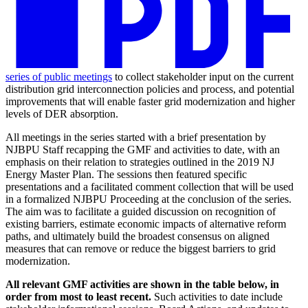
series of public meetings​​​​‌ ‍ ​‍​‍‌‍ ‌ ​‍‌‍‍‌‌‍‌ ‌‍‍‌‌‍ ‍​‍​‍​ ‍‍​‍​‍‌ ​ ‌‍​‌‌‍ ‍‌‍‍‌‌ ‌​‌ ‍‌​‍ ‍‌‍‍‌‌‍ ​‍​‍​‍ ​​‍​‍‌‍‍​‌ ​‍‌‍‌‌‌‍‌‍​‍​‍​ ‍‍​‍​‍‌‍‍​‌ ‌​‌ ‌​‌ ​​​ ‍‍​‍ ​‍ ‌‍ ​‌‍ ‌‍​ ‌‍​‌‌‍ ​‌‍‍​‌‍ ‌ ​ ‌ ‌​​ ‍‍​ ​ ​ ​ ​ ​ ​ ​ ​‍ ‌‍‍‌‌‍ ‍‌ ‌​‌‍‌‌‌‍ ‍‌ ‌​​‍ ‌‍‌‌‌‍‌​‌‍‍‌‌ ‌​​‍ ‌‍ ‌‌‍ ‌‍‌​‌‍‌‌​ ‌‌ ​​‌ ​‍‌‍‌‌‌ ​ ‌‍‌‌‌‍ ‍‌ ‌​‌‍​‌‌ ‌​‌‍‍‌‌‍ ‌‍ ‍​ ‍ ‌‍‍‌‌‍‌​​ ‌​ ‌​‌‍‌‍​ ‌‍​ ‍‌​ ‌‌​ ​‌​ ‍​‌‍‌‍​‍ ‌​ ​ ​ ‌‍​ ​​​ ​ ​‍ ‌​ ‌​​ ‍​‌‍‌​​ ‌‍​‍ ‌​ ‍​‌‍​‍‌‍‌‍​ ‍​​‍ ‌​ ‍​​ ​​​ ​ ​ ‌‌​ ‌ ‌‍‌​​ ​​‌‍​‌​ ‌​​ ‍‌‌‍‌‍​ ‌‌​ ‍ ‌ ‌​‌ ‍‌‌ ​​‌‍‌‌​ ‌‌ ​​‌ ​‍‌‍ ‌‍‌ ‌ ​‍‌‍​‌‌‍ ‌​ ‍ ‌ ​​‌‍​‌‌ ‌​‌‍‍​​ ‌‌‍​ ‌‍ ‌‍ ‍‌ ‌​‌‍‌‌‌‍ ‍‌ ‌​‌‌​ ‌‍‌‌‌‍​ ‌ ‌​‌‍‍‌‌‍ ‌‍ ‍‌ ​ ​‍‌‌​ ‌‌‌​​‍‌‌ ‌‍‍ ‌‍‌‌‌ ‍‌​‍‌‌​ ​ ‌​‌​​‍‌‌​ ​ ‌​‌​​‍‌‌​ ​‍​ ​‍​ ​ ‌‍​‍‌‍‌‌​ ‍‌​ ​‍​ ‌‌​ ‌‌​ ​ ​ ​‌​ ‌ ​ ‍​‌‍​‍​‍‌‌​ ​‍​ ​‍​‍‌‌​ ‌‌‌​‌​​‍ ‍‌‍​ ‌‍ ‌‍ ‍‌ ‌​‌‍‌‌‌‍ ‍‌ ‌​​‍‌‌​ ‌‌‌​​‍‌‌ ‌‍‍ ‌‍‌‌‌ ‍‌​‍‌‌​ ​ ‌​‌​​‍‌‌​ ​ ‌​‌​​‍‌‌​ ​‍​ ​‍​ ‌ ​ ‌‌‌‍‌‌​ ‍‌​ ‍‌​ ‌​‌‍‌‌​ ​‌​ ​‍​ ‌‍​ ​‌‌‍​‌​‍‌‌​ ​‍​ ​‍​‍‌‌​ ‌‌‌​‌​​‍ ‍‌‍​ ‌‍‍​‌‍‍‌‌‍ ​‌‍‌​‌ ​‍‌‍‌‌‌‍ ‍​‍‌‌​ ‌‌‌​​‍‌‌ ‌‍‍ ‌‍‌‌‌ ‍‌​‍‌‌​ ​ ‌​‌​​‍‌‌​ ​ ‌​‌​​‍‌‌​ ​‍​ ​‍​ ‍‌​ ​ ​ ‌‍​ ‍‌​ ​‍‌‍​‌​ ‍​‌‍‌​‌‍‌​‌‍‌​‌‍​‌‌‍​‌​‍‌‌​ ​‍​ ​‍​‍‌‌​ ‌‌‌​‌​​‍ ‍‌ ‌​‌‍‌‌‌ ‍​‌ ‌​​ ‌‍​‍‌‍​‌‌ ​ ‌‍‌‌‌‌‌‌‌ ​‍‌‍ ​​ ‌‌‍‍​‌ ‌​‌ ‌​‌ ​​​‍‌‌​ ​ ‌​​‌​‍‌‌​ ​‍‌​‌‍​‍‌‌​ ​‍‌​‌‍‌‍ ​‌‍ ‌‍​ ‌‍​‌‌‍ ​‌‍‍​‌‍ ‌ ​ ‌ ‌​​‍‌‌​ ​ ‌​​‌​ ​ ​ ​ ​ ​ ​ ​ ​‍‌‍‌‍‍‌‌‍‌​​ ‌​ ‌​‌‍‌‍​ ‌‍​ ‍‌​ ‌‌​ ​‌​ ‍​‌‍‌‍​‍ ‌​ ​ ​ ‌‍​ ​​​ ​ ​‍ ‌​ ‌​​ ‍​‌‍‌​​ ‌‍​‍ ‌​ ‍​‌‍​‍‌‍‌‍​ ‍​​‍ ‌​ ‍​​ ​​​ ​ ​ ‌‌​ ‌ ‌‍‌​​ ​​‌‍​‌​ ‌​​ ‍‌‌‍‌‍​ ‌‌​‍‌‍‌ ‌​‌ ‍‌‌ ​​‌‍‌‌​ ‌‌ ​​‌ ​‍‌‍ ‌‍‌ ‌ ​‍‌‍​‌‌‍ ‌​‍‌‍‌ ​​‌‍​‌‌ ‌​‌‍‍​​ ‌‌‍​ ‌‍ ‌‍ ‍‌ ‌​‌‍‌‌‌‍ ‍‌ ‌​‌‌​ ‌‍‌‌‌‍​ ‌ ‌​‌‍‍‌‌‍ ‌‍ ‍‌ ​ ​‍‌‌​ ‌‌‌​​‍‌‌ ‌‍‍ ‌‍‌‌‌ ‍‌​‍‌‌​ ​ ‌​‌​​‍‌‌​ ​ ‌​‌​​‍‌‌​ ​‍​ ​‍​ ​ ‌‍​‍‌‍‌‌​ ‍‌​ ​‍​ ‌‌​ ‌‌​ ​ ​ ​‌​ ‌ ​ ‍​‌‍​‍​‍‌‌​ ​‍​ ​‍​‍‌‌​ ‌‌‌​‌​​‍ ‍‌‍​ ‌‍ ‌‍ ‍‌ ‌​‌‍‌‌‌‍ ‍‌ ‌​​‍‌‌​ ‌‌‌​​‍‌‌ ‌‍‍ ‌‍‌‌‌ ‍‌​‍‌‌​ ​ ‌​‌​​‍‌‌​ ​ ‌​‌​​‍‌‌​ ​‍​ ​‍​ ‌ ​ ‌‌‌‍‌‌​ ‍‌​ ‍‌​ ‌​‌‍‌‌​ ​‌​ ​‍​ ‌‍​ ​‌‌‍​‌​‍‌‌​ ​‍​ ​‍​‍‌‌​ ‌‌‌​‌​​‍ ‍‌‍​ ‌‍‍​‌‍‍‌‌‍ ​‌‍‌​‌ ​‍‌‍‌‌‌‍ ‍​‍‌‌​ ‌‌‌​​‍‌‌ ‌‍‍ ‌‍‌‌‌ ‍‌​‍‌‌​ ​ ‌​‌​​‍‌‌​ ​ ‌​‌​​‍‌‌​ ​‍​ ​‍​ ‍‌​ ​ ​ ‌‍​ ‍‌​ ​‍‌‍​‌​ ‍​‌‍‌​‌‍‌​‌‍‌​‌‍​‌‌‍​‌​‍‌‌​ ​‍​ ​‍​‍‌‌​ ‌‌‌​‌​​‍ ‍‌ ‌​‌‍‌‌‌ ‍​‌ ‌​​‍‌‍‌ ​​‌‍‌‌‌ ​‍‌ ​ ‌ ​​‌‍‌‌‌‍​ ‌ ‌​‌‍‍‌‌ ‌‍‌‍‌‌​ ‌‌ ​​‌ ‌‌‌‍​‍‌‍ ​‌‍‍‌‌ ​ ‌‍‍​‌‍‌‌‌‍‌​​‍​‍‌ ‌
to collect stakeholder input on the current
distribution grid interconnection policies and process, and potential
improvements that will enable faster grid modernization and higher
levels of DER absorption. ​​​​‌ ‍ ​‍​‍‌‍ ‌ ​‍‌‍‍‌‌‍‌ ‌‍‍‌‌‍ ‍​‍​‍​ ‍‍​‍​‍‌ ​ ‌‍​‌‌‍ ‍‌‍‍‌‌ ‌​‌ ‍‌​‍ ‍‌‍‍‌‌‍ ​‍​‍​‍ ​​‍​‍‌‍‍​‌ ​‍‌‍‌‌‌‍‌‍​‍​‍​ ‍‍​‍​‍‌‍‍​‌ ‌​‌ ‌​‌ ​​​ ‍‍​‍ ​‍ ‌‍ ​‌‍ ‌‍​ ‌‍​‌‌‍ ​‌‍‍​‌‍ ‌ ​ ‌ ‌​​ ‍‍​ ​ ​ ​ ​ ​ ​ ​ ​‍ ‌‍‍‌‌‍ ‍‌ ‌​‌‍‌‌‌‍ ‍‌ ‌​​‍ ‌‍‌‌‌‍‌​‌‍‍‌‌ ‌​​‍ ‌‍ ‌‌‍ ‌‍‌​‌‍‌‌​ ‌‌ ​​‌ ​‍‌‍‌‌‌ ​ ‌‍‌‌‌‍ ‍‌ ‌​‌‍​‌‌ ‌​‌‍‍‌‌‍ ‌‍ ‍​ ‍ ‌‍‍‌‌‍‌​​ ‌​ ‌​‌‍‌‍​ ‌‍​ ‍‌​ ‌‌​ ​‌​ ‍​‌‍‌‍​‍ ‌​ ​ ​ ‌‍​ ​​​ ​ ​‍ ‌​ ‌​​ ‍​‌‍‌​​ ‌‍​‍ ‌​ ‍​‌‍​‍‌‍‌‍​ ‍​​‍ ‌​ ‍​​ ​​​ ​ ​ ‌‌​ ‌ ‌‍‌​​ ​​‌‍​‌​ ‌​​ ‍‌‌‍‌‍​ ‌‌​ ‍ ‌ ‌​‌ ‍‌‌ ​​‌‍‌‌​ ‌‌ ​​‌ ​‍‌‍ ‌‍‌ ‌ ​‍‌‍​‌‌‍ ‌​ ‍ ‌ ​​‌‍​‌‌ ‌​‌‍‍​​ ‌‌‍​ ‌‍ ‌‍ ‍‌ ‌​‌‍‌‌‌‍ ‍‌ ‌​‌‌​ ‌‍‌‌‌‍​ ‌ ‌​‌‍‍‌‌‍ ‌‍ ‍‌ ​ ​‍‌‌​ ‌‌‌​​‍‌‌ ‌‍‍ ‌‍‌‌‌ ‍‌​‍‌‌​ ​ ‌​‌​​‍‌‌​ ​ ‌​‌​​‍‌‌​ ​‍​ ​‍​ ​ ‌‍​‍‌‍‌‌​ ‍‌​ ​‍​ ‌‌​ ‌‌​ ​ ​ ​‌​ ‌ ​ ‍​‌‍​‍​‍‌‌​ ​‍​ ​‍​‍‌‌​ ‌‌‌​‌​​‍ ‍‌‍​ ‌‍ ‌‍ ‍‌ ‌​‌‍‌‌‌‍ ‍‌ ‌​​‍‌‌​ ‌‌‌​​‍‌‌ ‌‍‍ ‌‍‌‌‌ ‍‌​‍‌‌​ ​ ‌​‌​​‍‌‌​ ​ ‌​‌​​‍‌‌​ ​‍​ ​‍​ ‌ ​ ‌‌‌‍‌‌​ ‍‌​ ‍‌​ ‌​‌‍‌‌​ ​‌​ ​‍​ ‌‍​ ​‌‌‍​‌​‍‌‌​ ​‍​ ​‍​‍‌‌​ ‌‌‌​‌​​‍ ‍‌‍​ ‌‍‍​‌‍‍‌‌‍ ​‌‍‌​‌ ​‍‌‍‌‌‌‍ ‍​‍‌‌​ ‌‌‌​​‍‌‌ ‌‍‍ ‌‍‌‌‌ ‍‌​‍‌‌​ ​ ‌​‌​​‍‌‌​ ​ ‌​‌​​‍‌‌​ ​‍​ ​‍‌‍​ ‌‍‌‍​ ‌‌​ ‌‌‌‍​‌​ ‌‌​ ‍‌‌‍​‌​ ‍​​ ​‍​ ‌‍‌‍‌​​‍‌‌​ ​‍​ ​‍​‍‌‌​ ‌‌‌​‌​​‍ ‍‌ ‌​‌‍‌‌‌ ‍​‌ ‌​​ ‌‍​‍‌‍​‌‌ ​ ‌‍‌‌‌‌‌‌‌ ​‍‌‍ ​​ ‌‌‍‍​‌ ‌​‌ ‌​‌ ​​​‍‌‌​ ​ ‌​​‌​‍‌‌​ ​‍‌​‌‍​‍‌‌​ ​‍‌​‌‍‌‍ ​‌‍ ‌‍​ ‌‍​‌‌‍ ​‌‍‍​‌‍ ‌ ​ ‌ ‌​​‍‌‌​ ​ ‌​​‌​ ​ ​ ​ ​ ​ ​ ​ ​‍‌‍‌‍‍‌‌‍‌​​ ‌​ ‌​‌‍‌‍​ ‌‍​ ‍‌​ ‌‌​ ​‌​ ‍​‌‍‌‍​‍ ‌​ ​ ​ ‌‍​ ​​​ ​ ​‍ ‌​ ‌​​ ‍​‌‍‌​​ ‌‍​‍ ‌​ ‍​‌‍​‍‌‍‌‍​ ‍​​‍ ‌​ ‍​​ ​​​ ​ ​ ‌‌​ ‌ ‌‍‌​​ ​​‌‍​‌​ ‌​​ ‍‌‌‍‌‍​ ‌‌​‍‌‍‌ ‌​‌ ‍‌‌ ​​‌‍‌‌​ ‌‌ ​​‌ ​‍‌‍ ‌‍‌ ‌ ​‍‌‍​‌‌‍ ‌​‍‌‍‌ ​​‌‍​‌‌ ‌​‌‍‍​​ ‌‌‍​ ‌‍ ‌‍ ‍‌ ‌​‌‍‌‌‌‍ ‍‌ ‌​‌‌​ ‌‍‌‌‌‍​ ‌ ‌​‌‍‍‌‌‍ ‌‍ ‍‌ ​ ​‍‌‌​ ‌‌‌​​‍‌‌ ‌‍‍ ‌‍‌‌‌ ‍‌​‍‌‌​ ​ ‌​‌​​‍‌‌​ ​ ‌​‌​​‍‌‌​ ​‍​ ​‍​ ​ ‌‍​‍‌‍‌‌​ ‍‌​ ​‍​ ‌‌​ ‌‌​ ​ ​ ​‌​ ‌ ​ ‍​‌‍​‍​‍‌‌​ ​‍​ ​‍​‍‌‌​ ‌‌‌​‌​​‍ ‍‌‍​ ‌‍ ‌‍ ‍‌ ‌​‌‍‌‌‌‍ ‍‌ ‌​​‍‌‌​ ‌‌‌​​‍‌‌ ‌‍‍ ‌‍‌‌‌ ‍‌​‍‌‌​ ​ ‌​‌​​‍‌‌​ ​ ‌​‌​​‍‌‌​ ​‍​ ​‍​ ‌ ​ ‌‌‌‍‌‌​ ‍‌​ ‍‌​ ‌​‌‍‌‌​ ​‌​ ​‍​ ‌‍​ ​‌‌‍​‌​‍‌‌​ ​‍​ ​‍​‍‌‌​ ‌‌‌​‌​​‍ ‍‌‍​ ‌‍‍​‌‍‍‌‌‍ ​‌‍‌​‌ ​‍‌‍‌‌‌‍ ‍​‍‌‌​ ‌‌‌​​‍‌‌ ‌‍‍ ‌‍‌‌‌ ‍‌​‍‌‌​ ​ ‌​‌​​‍‌‌​ ​ ‌​‌​​‍‌‌​ ​‍​ ​‍‌‍​ ‌‍‌‍​ ‌‌​ ‌‌‌‍​‌​ ‌‌​ ‍‌‌‍​‌​ ‍​​ ​‍​ ‌‍‌‍‌​​‍‌‌​ ​‍​ ​‍​‍‌‌​ ‌‌‌​‌​​‍ ‍‌ ‌​‌‍‌‌‌ ‍​‌ ‌​​‍‌‍‌ ​​‌‍‌‌‌ ​‍‌ ​ ‌ ​​‌‍‌‌‌‍​ ‌ ‌​‌‍‍‌‌ ‌‍‌‍‌‌​ ‌‌ ​​‌ ‌‌‌‍​‍‌‍ ​‌‍‍‌‌ ​ ‌‍‍​‌‍‌‌‌‍‌​​‍​‍‌ ‌
All meetings in the series started with a brief presentation by
NJBPU Staff recapping the GMF and activities to date, with an
emphasis on their relation to strategies outlined in the 2019 NJ
Energy Master Plan. The sessions then featured specific
presentations and a facilitated comment collection that will be used
in a formalized NJBPU Proceeding at the conclusion of the series.
The aim was to facilitate a guided discussion on recognition of
existing barriers, estimate economic impacts of alternative reform
paths, and ultimately build the broadest consensus on aligned
measures that can remove or reduce the biggest barriers to grid
modernization.​​​​‌ ‍ ​‍​‍‌‍ ‌ ​‍‌‍‍‌‌‍‌ ‌‍‍‌‌‍ ‍​‍​‍​ ‍‍​‍​‍‌ ​ ‌‍​‌‌‍ ‍‌‍‍‌‌ ‌​‌ ‍‌​‍ ‍‌‍‍‌‌‍ ​‍​‍​‍ ​​‍​‍‌‍‍​‌ ​‍‌‍‌‌‌‍‌‍​‍​‍​ ‍‍​‍​‍‌‍‍​‌ ‌​‌ ‌​‌ ​​​ ‍‍​‍ ​‍ ‌‍ ​‌‍ ‌‍​ ‌‍​‌‌‍ ​‌‍‍​‌‍ ‌ ​ ‌ ‌​​ ‍‍​ ​ ​ ​ ​ ​ ​ ​ ​‍ ‌‍‍‌‌‍ ‍‌ ‌​‌‍‌‌‌‍ ‍‌ ‌​​‍ ‌‍‌‌‌‍‌​‌‍‍‌‌ ‌​​‍ ‌‍ ‌‌‍ ‌‍‌​‌‍‌‌​ ‌‌ ​​‌ ​‍‌‍‌‌‌ ​ ‌‍‌‌‌‍ ‍‌ ‌​‌‍​‌‌ ‌​‌‍‍‌‌‍ ‌‍ ‍​ ‍ ‌‍‍‌‌‍‌​​ ‌​ ‌​‌‍‌‍​ ‌‍​ ‍‌​ ‌‌​ ​‌​ ‍​‌‍‌‍​‍ ‌​ ​ ​ ‌‍​ ​​​ ​ ​‍ ‌​ ‌​​ ‍​‌‍‌​​ ‌‍​‍ ‌​ ‍​‌‍​‍‌‍‌‍​ ‍​​‍ ‌​ ‍​​ ​​​ ​ ​ ‌‌​ ‌ ‌‍‌​​ ​​‌‍​‌​ ‌​​ ‍‌‌‍‌‍​ ‌‌​ ‍ ‌ ‌​‌ ‍‌‌ ​​‌‍‌‌​ ‌‌ ​​‌ ​‍‌‍ ‌‍‌ ‌ ​‍‌‍​‌‌‍ ‌​ ‍ ‌ ​​‌‍​‌‌ ‌​‌‍‍​​ ‌‌‍​ ‌‍ ‌‍ ‍‌ ‌​‌‍‌‌‌‍ ‍‌ ‌​‌‌​ ‌‍‌‌‌‍​ ‌ ‌​‌‍‍‌‌‍ ‌‍ ‍‌ ​ ​‍‌‌​ ‌‌‌​​‍‌‌ ‌‍‍ ‌‍‌‌‌ ‍‌​‍‌‌​ ​ ‌​‌​​‍‌‌​ ​ ‌​‌​​‍‌‌​ ​‍​ ​‍​ ​ ‌‍​‍‌‍‌‌​ ‍‌​ ​‍​ ‌‌​ ‌‌​ ​ ​ ​‌​ ‌ ​ ‍​‌‍​‍​‍‌‌​ ​‍​ ​‍​‍‌‌​ ‌‌‌​‌​​‍ ‍‌‍​ ‌‍ ‌‍ ‍‌ ‌​‌‍‌‌‌‍ ‍‌ ‌​​‍‌‌​ ‌‌‌​​‍‌‌ ‌‍‍ ‌‍‌‌‌ ‍‌​‍‌‌​ ​ ‌​‌​​‍‌‌​ ​ ‌​‌​​‍‌‌​ ​‍​ ​‍​ ‌‌​ ‌ ​ ​‍‌‍​ ‌‍‌‌​ ‌ ​ ‍‌‌‍​ ​ ‌​​ ‌​‌‍​‌‌‍​‌​‍‌‌​ ​‍​ ​‍​‍‌‌​ ‌‌‌​‌​​‍ ‍‌‍​ ‌‍‍​‌‍‍‌‌‍ ​‌‍‌​‌ ​‍‌‍‌‌‌‍ ‍​‍‌‌​ ‌‌‌​​‍‌‌ ‌‍‍ ‌‍‌‌‌ ‍‌​‍‌‌​ ​ ‌​‌​​‍‌‌​ ​ ‌​‌​​‍‌‌​ ​‍​ ​‍​ ‌‌‌‍​‍​ ‌‍‌‍​‍​ ‌​‌‍​ ‌‍​‍​ ​​​ ‌‌​ ‌ ​ ​‌‌‍‌​​‍‌‌​ ​‍​ ​‍​‍‌‌​ ‌‌‌​‌​​‍ ‍‌ ‌​‌‍‌‌‌ ‍​‌ ‌​​ ‌‍​‍‌‍​‌‌ ​ ‌‍‌‌‌‌‌‌‌ ​‍‌‍ ​​ ‌‌‍‍​‌ ‌​‌ ‌​‌ ​​​‍‌‌​ ​ ‌​​‌​‍‌‌​ ​‍‌​‌‍​‍‌‌​ ​‍‌​‌‍‌‍ ​‌‍ ‌‍​ ‌‍​‌‌‍ ​‌‍‍​‌‍ ‌ ​ ‌ ‌​​‍‌‌​ ​ ‌​​‌​ ​ ​ ​ ​ ​ ​ ​ ​‍‌‍‌‍‍‌‌‍‌​​ ‌​ ‌​‌‍‌‍​ ‌‍​ ‍‌​ ‌‌​ ​‌​ ‍​‌‍‌‍​‍ ‌​ ​ ​ ‌‍​ ​​​ ​ ​‍ ‌​ ‌​​ ‍​‌‍‌​​ ‌‍​‍ ‌​ ‍​‌‍​‍‌‍‌‍​ ‍​​‍ ‌​ ‍​​ ​​​ ​ ​ ‌‌​ ‌ ‌‍‌​​ ​​‌‍​‌​ ‌​​ ‍‌‌‍‌‍​ ‌‌​‍‌‍‌ ‌​‌ ‍‌‌ ​​‌‍‌‌​ ‌‌ ​​‌ ​‍‌‍ ‌‍‌ ‌ ​‍‌‍​‌‌‍ ‌​‍‌‍‌ ​​‌‍​‌‌ ‌​‌‍‍​​ ‌‌‍​ ‌‍ ‌‍ ‍‌ ‌​‌‍‌‌‌‍ ‍‌ ‌​‌‌​ ‌‍‌‌‌‍​ ‌ ‌​‌‍‍‌‌‍ ‌‍ ‍‌ ​ ​‍‌‌​ ‌‌‌​​‍‌‌ ‌‍‍ ‌‍‌‌‌ ‍‌​‍‌‌​ ​ ‌​‌​​‍‌‌​ ​ ‌​‌​​‍‌‌​ ​‍​ ​‍​ ​ ‌‍​‍‌‍‌‌​ ‍‌​ ​‍​ ‌‌​ ‌‌​ ​ ​ ​‌​ ‌ ​ ‍​‌‍​‍​‍‌‌​ ​‍​ ​‍​‍‌‌​ ‌‌‌​‌​​‍ ‍‌‍​ ‌‍ ‌‍ ‍‌ ‌​‌‍‌‌‌‍ ‍‌ ‌​​‍‌‌​ ‌‌‌​​‍‌‌ ‌‍‍ ‌‍‌‌‌ ‍‌​‍‌‌​ ​ ‌​‌​​‍‌‌​ ​ ‌​‌​​‍‌‌​ ​‍​ ​‍​ ‌‌​ ‌ ​ ​‍‌‍​ ‌‍‌‌​ ‌ ​ ‍‌‌‍​ ​ ‌​​ ‌​‌‍​‌‌‍​‌​‍‌‌​ ​‍​ ​‍​‍‌‌​ ‌‌‌​‌​​‍ ‍‌‍​ ‌‍‍​‌‍‍‌‌‍ ​‌‍‌​‌ ​‍‌‍‌‌‌‍ ‍​‍‌‌​ ‌‌‌​​‍‌‌ ‌‍‍ ‌‍‌‌‌ ‍‌​‍‌‌​ ​ ‌​‌​​‍‌‌​ ​ ‌​‌​​‍‌‌​ ​‍​ ​‍​ ‌‌‌‍​‍​ ‌‍‌‍​‍​ ‌​‌‍​ ‌‍​‍​ ​​​ ‌‌​ ‌ ​ ​‌‌‍‌​​‍‌‌​ ​‍​ ​‍​‍‌‌​ ‌‌‌​‌​​‍ ‍‌ ‌​‌‍‌‌‌ ‍​‌ ‌​​‍‌‍‌ ​​‌‍‌‌‌ ​‍‌ ​ ‌ ​​‌‍‌‌‌‍​ ‌ ‌​‌‍‍‌‌ ‌‍‌‍‌‌​ ‌‌ ​​‌ ‌‌‌‍​‍‌‍ ​‌‍‍‌‌ ​ ‌‍‍​‌‍‌‌‌‍‌​​‍​‍‌ ‌
All relevant GMF activities are shown in the table below, in
order from most to least recent.​​​​‌ ‍ ​‍​‍‌‍ ‌ ​‍‌‍‍‌‌‍‌ ‌‍‍‌‌‍ ‍​‍​‍​ ‍‍​‍​‍‌ ​ ‌‍​‌‌‍ ‍‌‍‍‌‌ ‌​‌ ‍‌​‍ ‍‌‍‍‌‌‍ ​‍​‍​‍ ​​‍​‍‌‍‍​‌ ​‍‌‍‌‌‌‍‌‍​‍​‍​ ‍‍​‍​‍‌‍‍​‌ ‌​‌ ‌​‌ ​​​ ‍‍​‍ ​‍ ‌‍ ​‌‍ ‌‍​ ‌‍​‌‌‍ ​‌‍‍​‌‍ ‌ ​ ‌ ‌​​ ‍‍​ ​ ​ ​ ​ ​ ​ ​ ​‍ ‌‍‍‌‌‍ ‍‌ ‌​‌‍‌‌‌‍ ‍‌ ‌​​‍ ‌‍‌‌‌‍‌​‌‍‍‌‌ ‌​​‍ ‌‍ ‌‌‍ ‌‍‌​‌‍‌‌​ ‌‌ ​​‌ ​‍‌‍‌‌‌ ​ ‌‍‌‌‌‍ ‍‌ ‌​‌‍​‌‌ ‌​‌‍‍‌‌‍ ‌‍ ‍​ ‍ ‌‍‍‌‌‍‌​​ ‌​ ‌​‌‍‌‍​ ‌‍​ ‍‌​ ‌‌​ ​‌​ ‍​‌‍‌‍​‍ ‌​ ​ ​ ‌‍​ ​​​ ​ ​‍ ‌​ ‌​​ ‍​‌‍‌​​ ‌‍​‍ ‌​ ‍​‌‍​‍‌‍‌‍​ ‍​​‍ ‌​ ‍​​ ​​​ ​ ​ ‌‌​ ‌ ‌‍‌​​ ​​‌‍​‌​ ‌​​ ‍‌‌‍‌‍​ ‌‌​ ‍ ‌ ‌​‌ ‍‌‌ ​​‌‍‌‌​ ‌‌ ​​‌ ​‍‌‍ ‌‍‌ ‌ ​‍‌‍​‌‌‍ ‌​ ‍ ‌ ​​‌‍​‌‌ ‌​‌‍‍​​ ‌‌‍​ ‌‍ ‌‍ ‍‌ ‌​‌‍‌‌‌‍ ‍‌ ‌​‌‌​ ‌‍‌‌‌‍​ ‌ ‌​‌‍‍‌‌‍ ‌‍ ‍‌ ​ ​‍‌‌​ ‌‌‌​​‍‌‌ ‌‍‍ ‌‍‌‌‌ ‍‌​‍‌‌​ ​ ‌​‌​​‍‌‌​ ​ ‌​‌​​‍‌‌​ ​‍​ ​‍​ ​ ‌‍​‍‌‍‌‌​ ‍‌​ ​‍​ ‌‌​ ‌‌​ ​ ​ ​‌​ ‌ ​ ‍​‌‍​‍​‍‌‌​ ​‍​ ​‍​‍‌‌​ ‌‌‌​‌​​‍ ‍‌‍​ ‌‍ ‌‍ ‍‌ ‌​‌‍‌‌‌‍ ‍‌ ‌​​‍‌‌​ ‌‌‌​​‍‌‌ ‌‍‍ ‌‍‌‌‌ ‍‌​‍‌‌​ ​ ‌​‌​​‍‌‌​ ​ ‌​‌​​‍‌‌​ ​‍​ ​‍‌‍‌‌‌‍‌‌‌‍​‍​ ​‍​ ‌​​ ​‌‌‍​ ‌‍‌‌​ ‍‌​ ‍‌‌‍‌‌‌‍‌​​‍‌‌​ ​‍​ ​‍​‍‌‌​ ‌‌‌​‌​​‍ ‍‌‍​ ‌‍‍​‌‍‍‌‌‍ ​‌‍‌​‌ ​‍‌‍‌‌‌‍ ‍​‍‌‌​ ‌‌‌​​‍‌‌ ‌‍‍ ‌‍‌‌‌ ‍‌​‍‌‌​ ​ ‌​‌​​‍‌‌​ ​ ‌​‌​​‍‌‌​ ​‍​ ​‍‌‍​‌‌‍‌‌‌‍‌​​ ​ ​ ‌ ​ ​ ​ ‍‌‌‍‌‌‌‍‌‌​ ​​​ ‌ ​ ‌ ​‍‌‌​ ​‍​ ​‍​‍‌‌​ ‌‌‌​‌​​‍ ‍‌ ‌​‌‍‌‌‌ ‍​‌ ‌​​ ‌‍​‍‌‍​‌‌ ​ ‌‍‌‌‌‌‌‌‌ ​‍‌‍ ​​ ‌‌‍‍​‌ ‌​‌ ‌​‌ ​​​‍‌‌​ ​ ‌​​‌​‍‌‌​ ​‍‌​‌‍​‍‌‌​ ​‍‌​‌‍‌‍ ​‌‍ ‌‍​ ‌‍​‌‌‍ ​‌‍‍​‌‍ ‌ ​ ‌ ‌​​‍‌‌​ ​ ‌​​‌​ ​ ​ ​ ​ ​ ​ ​ ​‍‌‍‌‍‍‌‌‍‌​​ ‌​ ‌​‌‍‌‍​ ‌‍​ ‍‌​ ‌‌​ ​‌​ ‍​‌‍‌‍​‍ ‌​ ​ ​ ‌‍​ ​​​ ​ ​‍ ‌​ ‌​​ ‍​‌‍‌​​ ‌‍​‍ ‌​ ‍​‌‍​‍‌‍‌‍​ ‍​​‍ ‌​ ‍​​ ​​​ ​ ​ ‌‌​ ‌ ‌‍‌​​ ​​‌‍​‌​ ‌​​ ‍‌‌‍‌‍​ ‌‌​‍‌‍‌ ‌​‌ ‍‌‌ ​​‌‍‌‌​ ‌‌ ​​‌ ​‍‌‍ ‌‍‌ ‌ ​‍‌‍​‌‌‍ ‌​‍‌‍‌ ​​‌‍​‌‌ ‌​‌‍‍​​ ‌‌‍​ ‌‍ ‌‍ ‍‌ ‌​‌‍‌‌‌‍ ‍‌ ‌​‌‌​ ‌‍‌‌‌‍​ ‌ ‌​‌‍‍‌‌‍ ‌‍ ‍‌ ​ ​‍‌‌​ ‌‌‌​​‍‌‌ ‌‍‍ ‌‍‌‌‌ ‍‌​‍‌‌​ ​ ‌​‌​​‍‌‌​ ​ ‌​‌​​‍‌‌​ ​‍​ ​‍​ ​ ‌‍​‍‌‍‌‌​ ‍‌​ ​‍​ ‌‌​ ‌‌​ ​ ​ ​‌​ ‌ ​ ‍​‌‍​‍​‍‌‌​ ​‍​ ​‍​‍‌‌​ ‌‌‌​‌​​‍ ‍‌‍​ ‌‍ ‌‍ ‍‌ ‌​‌‍‌‌‌‍ ‍‌ ‌​​‍‌‌​ ‌‌‌​​‍‌‌ ‌‍‍ ‌‍‌‌‌ ‍‌​‍‌‌​ ​ ‌​‌​​‍‌‌​ ​ ‌​‌​​‍‌‌​ ​‍​ ​‍‌‍‌‌‌‍‌‌‌‍​‍​ ​‍​ ‌​​ ​‌‌‍​ ‌‍‌‌​ ‍‌​ ‍‌‌‍‌‌‌‍‌​​‍‌‌​ ​‍​ ​‍​‍‌‌​ ‌‌‌​‌​​‍ ‍‌‍​ ‌‍‍​‌‍‍‌‌‍ ​‌‍‌​‌ ​‍‌‍‌‌‌‍ ‍​‍‌‌​ ‌‌‌​​‍‌‌ ‌‍‍ ‌‍‌‌‌ ‍‌​‍‌‌​ ​ ‌​‌​​‍‌‌​ ​ ‌​‌​​‍‌‌​ ​‍​ ​‍‌‍​‌‌‍‌‌‌‍‌​​ ​ ​ ‌ ​ ​ ​ ‍‌‌‍‌‌‌‍‌‌​ ​​​ ‌ ​ ‌ ​‍‌‌​ ​‍​ ​‍​‍‌‌​ ‌‌‌​‌​​‍ ‍‌ ‌​‌‍‌‌‌ ‍​‌ ‌​​‍‌‍‌ ​​‌‍‌‌‌ ​‍‌ ​ ‌ ​​‌‍‌‌‌‍​ ‌ ‌​‌‍‍‌‌ ‌‍‌‍‌‌​ ‌‌ ​​‌ ‌‌‌‍​‍‌‍ ​‌‍‍‌‌ ​ ‌‍‍​‌‍‌‌‌‍‌​​‍​‍‌ ‌
Such activities to date include