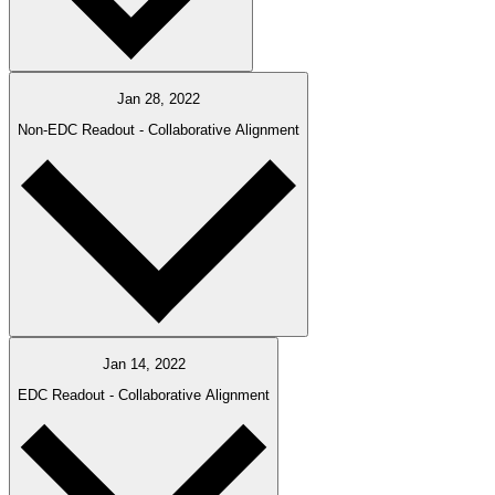
Jan 28, 2022
Non-EDC Readout - Collaborative Alignment​​​​‌ ‍ ​‍​‍‌‍ ‌ ​‍‌‍‍‌‌‍‌ ‌‍‍‌‌‍ ‍​‍​‍​ ‍‍​‍​‍‌ ​ ‌‍​‌‌‍ ‍‌‍‍‌‌ ‌​‌ ‍‌​‍ ‍‌‍‍‌‌‍ ​‍​‍​‍ ​​‍​‍‌‍‍​‌ ​‍‌‍‌‌‌‍‌‍​‍​‍​ ‍‍​‍​‍‌‍‍​‌ ‌​‌ ‌​‌ ​​​ ‍‍​‍ ​‍ ‌‍ ​‌‍ ‌‍​ ‌‍​‌‌‍ ​‌‍‍​‌‍ ‌ ​ ‌ ‌​​ ‍‍​ ​ ​ ​ ​ ​ ​ ​ ​‍ ‌‍‍‌‌‍ ‍‌ ‌​‌‍‌‌‌‍ ‍‌ ‌​​‍ ‌‍‌‌‌‍‌​‌‍‍‌‌ ‌​​‍ ‌‍ ‌‌‍ ‌‍‌​‌‍‌‌​ ‌‌ ​​‌ ​‍‌‍‌‌‌ ​ ‌‍‌‌‌‍ ‍‌ ‌​‌‍​‌‌ ‌​‌‍‍‌‌‍ ‌‍ ‍​ ‍ ‌‍‍‌‌‍‌​​ ‌​ ‌​‌‍‌‍​ ‌‍​ ‍‌​ ‌‌​ ​‌​ ‍​‌‍‌‍​‍ ‌​ ​ ​ ‌‍​ ​​​ ​ ​‍ ‌​ ‌​​ ‍​‌‍‌​​ ‌‍​‍ ‌​ ‍​‌‍​‍‌‍‌‍​ ‍​​‍ ‌​ ‍​​ ​​​ ​ ​ ‌‌​ ‌ ‌‍‌​​ ​​‌‍​‌​ ‌​​ ‍‌‌‍‌‍​ ‌‌​ ‍ ‌ ‌​‌ ‍‌‌ ​​‌‍‌‌​ ‌‌ ​​‌ ​‍‌‍ ‌‍‌ ‌ ​‍‌‍​‌‌‍ ‌​ ‍ ‌ ​​‌‍​‌‌ ‌​‌‍‍​​ ‌‌‍​ ‌‍ ‌‍ ‍‌ ‌​‌‍‌‌‌‍ ‍‌ ‌​‌‌​ ‌‍‌‌‌‍​ ‌ ‌​‌‍‍‌‌‍ ‌‍ ‍‌ ​ ​‍‌‌​ ‌‌‌​​‍‌‌ ‌‍‍ ‌‍‌‌‌ ‍‌​‍‌‌​ ​ ‌​‌​​‍‌‌​ ​ ‌​‌​​‍‌‌​ ​‍​ ​‍​ ​ ‌‍​‍‌‍‌‌​ ‍‌​ ​‍​ ‌‌​ ‌‌​ ​ ​ ​‌​ ‌ ​ ‍​‌‍​‍​‍‌‌​ ​‍​ ​‍​‍‌‌​ ‌‌‌​‌​​‍ ‍‌‍​ ‌‍ ‌‍ ‍‌ ‌​‌‍‌‌‌‍ ‍‌ ‌​​‍‌‌​ ‌‌‌​​‍‌‌ ‌‍‍ ‌‍‌‌‌ ‍‌​‍‌‌​ ​ ‌​‌​​‍‌‌​ ​ ‌​‌​​‍‌‌​ ​‍​ ​‍‌‍​ ‌‍‌‍‌‍​ ‌‍‌​‌‍‌‍‌‍‌‌​ ‍‌‌‍‌‍​ ‌‍​ ‌ ‌‍‌‍​ ‍​​‍‌‌​ ​‍​ ​‍​‍‌‌​ ‌‌‌​‌​​‍ ‍‌‍‍‌‌ ‌​‌‍‌‌‌‍ ‌‌ ​ ​‍‌‌​ ‌‌‌​​‍‌‌ ‌‍‍ ‌‍‌‌‌ ‍‌​‍‌‌​ ​ ‌​‌​​‍‌‌​ ​ ‌​‌​​‍‌‌​ ​‍​ ​‍​ ​‌​ ​‍​ ​ ‌‍​‍​ ‌‌​ ‌​​ ‌‍‌‍​‌‌‍‌‍​ ‍‌‌‍‌​​ ‌‌​‍‌‌​ ​‍​ ​‍​‍‌‌​ ‌‌‌​‌​​‍ ‍‌‍‍​‌‍‌‌‌‍​‌‌‍‌​‌‍‍‌‌‍ ‍‌‍‌ ​ ‌‍​‍‌‍​‌‌ ​ ‌‍‌‌‌‌‌‌‌ ​‍‌‍ ​​ ‌‌‍‍​‌ ‌​‌ ‌​‌ ​​​‍‌‌​ ​ ‌​​‌​‍‌‌​ ​‍‌​‌‍​‍‌‌​ ​‍‌​‌‍‌‍ ​‌‍ ‌‍​ ‌‍​‌‌‍ ​‌‍‍​‌‍ ‌ ​ ‌ ‌​​‍‌‌​ ​ ‌​​‌​ ​ ​ ​ ​ ​ ​ ​ ​‍‌‍‌‍‍‌‌‍‌​​ ‌​ ‌​‌‍‌‍​ ‌‍​ ‍‌​ ‌‌​ ​‌​ ‍​‌‍‌‍​‍ ‌​ ​ ​ ‌‍​ ​​​ ​ ​‍ ‌​ ‌​​ ‍​‌‍‌​​ ‌‍​‍ ‌​ ‍​‌‍​‍‌‍‌‍​ ‍​​‍ ‌​ ‍​​ ​​​ ​ ​ ‌‌​ ‌ ‌‍‌​​ ​​‌‍​‌​ ‌​​ ‍‌‌‍‌‍​ ‌‌​‍‌‍‌ ‌​‌ ‍‌‌ ​​‌‍‌‌​ ‌‌ ​​‌ ​‍‌‍ ‌‍‌ ‌ ​‍‌‍​‌‌‍ ‌​‍‌‍‌ ​​‌‍​‌‌ ‌​‌‍‍​​ ‌‌‍​ ‌‍ ‌‍ ‍‌ ‌​‌‍‌‌‌‍ ‍‌ ‌​‌‌​ ‌‍‌‌‌‍​ ‌ ‌​‌‍‍‌‌‍ ‌‍ ‍‌ ​ ​‍‌‌​ ‌‌‌​​‍‌‌ ‌‍‍ ‌‍‌‌‌ ‍‌​‍‌‌​ ​ ‌​‌​​‍‌‌​ ​ ‌​‌​​‍‌‌​ ​‍​ ​‍​ ​ ‌‍​‍‌‍‌‌​ ‍‌​ ​‍​ ‌‌​ ‌‌​ ​ ​ ​‌​ ‌ ​ ‍​‌‍​‍​‍‌‌​ ​‍​ ​‍​‍‌‌​ ‌‌‌​‌​​‍ ‍‌‍​ ‌‍ ‌‍ ‍‌ ‌​‌‍‌‌‌‍ ‍‌ ‌​​‍‌‌​ ‌‌‌​​‍‌‌ ‌‍‍ ‌‍‌‌‌ ‍‌​‍‌‌​ ​ ‌​‌​​‍‌‌​ ​ ‌​‌​​‍‌‌​ ​‍​ ​‍‌‍​ ‌‍‌‍‌‍​ ‌‍‌​‌‍‌‍‌‍‌‌​ ‍‌‌‍‌‍​ ‌‍​ ‌ ‌‍‌‍​ ‍​​‍‌‌​ ​‍​ ​‍​‍‌‌​ ‌‌‌​‌​​‍ ‍‌‍‍‌‌ ‌​‌‍‌‌‌‍ ‌‌ ​ ​‍‌‌​ ‌‌‌​​‍‌‌ ‌‍‍ ‌‍‌‌‌ ‍‌​‍‌‌​ ​ ‌​‌​​‍‌‌​ ​ ‌​‌​​‍‌‌​ ​‍​ ​‍​ ​‌​ ​‍​ ​ ‌‍​‍​ ‌‌​ ‌​​ ‌‍‌‍​‌‌‍‌‍​ ‍‌‌‍‌​​ ‌‌​‍‌‌​ ​‍​ ​‍​‍‌‌​ ‌‌‌​‌​​‍ ‍‌‍‍​‌‍‌‌‌‍​‌‌‍‌​‌‍‍‌‌‍ ‍‌‍‌ ​‍‌‍‌ ​​‌‍‌‌‌ ​‍‌ ​ ‌ ​​‌‍‌‌‌‍​ ‌ ‌​‌‍‍‌‌ ‌‍‌‍‌‌​ ‌‌ ​​‌ ‌‌‌‍​‍‌‍ ​‌‍‍‌‌ ​ ‌‍‍​‌‍‌‌‌‍‌​​‍​‍‌ ‌
Jan 14, 2022
EDC Readout - Collaborative Alignment​​​​‌ ‍ ​‍​‍‌‍ ‌ ​‍‌‍‍‌‌‍‌ ‌‍‍‌‌‍ ‍​‍​‍​ ‍‍​‍​‍‌ ​ ‌‍​‌‌‍ ‍‌‍‍‌‌ ‌​‌ ‍‌​‍ ‍‌‍‍‌‌‍ ​‍​‍​‍ ​​‍​‍‌‍‍​‌ ​‍‌‍‌‌‌‍‌‍​‍​‍​ ‍‍​‍​‍‌‍‍​‌ ‌​‌ ‌​‌ ​​​ ‍‍​‍ ​‍ ‌‍ ​‌‍ ‌‍​ ‌‍​‌‌‍ ​‌‍‍​‌‍ ‌ ​ ‌ ‌​​ ‍‍​ ​ ​ ​ ​ ​ ​ ​ ​‍ ‌‍‍‌‌‍ ‍‌ ‌​‌‍‌‌‌‍ ‍‌ ‌​​‍ ‌‍‌‌‌‍‌​‌‍‍‌‌ ‌​​‍ ‌‍ ‌‌‍ ‌‍‌​‌‍‌‌​ ‌‌ ​​‌ ​‍‌‍‌‌‌ ​ ‌‍‌‌‌‍ ‍‌ ‌​‌‍​‌‌ ‌​‌‍‍‌‌‍ ‌‍ ‍​ ‍ ‌‍‍‌‌‍‌​​ ‌​ ‌​‌‍‌‍​ ‌‍​ ‍‌​ ‌‌​ ​‌​ ‍​‌‍‌‍​‍ ‌​ ​ ​ ‌‍​ ​​​ ​ ​‍ ‌​ ‌​​ ‍​‌‍‌​​ ‌‍​‍ ‌​ ‍​‌‍​‍‌‍‌‍​ ‍​​‍ ‌​ ‍​​ ​​​ ​ ​ ‌‌​ ‌ ‌‍‌​​ ​​‌‍​‌​ ‌​​ ‍‌‌‍‌‍​ ‌‌​ ‍ ‌ ‌​‌ ‍‌‌ ​​‌‍‌‌​ ‌‌ ​​‌ ​‍‌‍ ‌‍‌ ‌ ​‍‌‍​‌‌‍ ‌​ ‍ ‌ ​​‌‍​‌‌ ‌​‌‍‍​​ ‌‌‍​ ‌‍ ‌‍ ‍‌ ‌​‌‍‌‌‌‍ ‍‌ ‌​‌‌​ ‌‍‌‌‌‍​ ‌ ‌​‌‍‍‌‌‍ ‌‍ ‍‌ ​ ​‍‌‌​ ‌‌‌​​‍‌‌ ‌‍‍ ‌‍‌‌‌ ‍‌​‍‌‌​ ​ ‌​‌​​‍‌‌​ ​ ‌​‌​​‍‌‌​ ​‍​ ​‍​ ​ ‌‍​‍‌‍‌‌​ ‍‌​ ​‍​ ‌‌​ ‌‌​ ​ ​ ​‌​ ‌ ​ ‍​‌‍​‍​‍‌‌​ ​‍​ ​‍​‍‌‌​ ‌‌‌​‌​​‍ ‍‌‍​ ‌‍ ‌‍ ‍‌ ‌​‌‍‌‌‌‍ ‍‌ ‌​​‍‌‌​ ‌‌‌​​‍‌‌ ‌‍‍ ‌‍‌‌‌ ‍‌​‍‌‌​ ​ ‌​‌​​‍‌‌​ ​ ‌​‌​​‍‌‌​ ​‍​ ​‍‌‍​ ‌‍‌‍‌‍​ ‌‍‌​‌‍‌‍‌‍‌‌​ ‍‌‌‍‌‍​ ‌‍​ ‌ ‌‍‌‍​ ‍​​‍‌‌​ ​‍​ ​‍​‍‌‌​ ‌‌‌​‌​​‍ ‍‌‍‍‌‌ ‌​‌‍‌‌‌‍ ‌‌ ​ ​‍‌‌​ ‌‌‌​​‍‌‌ ‌‍‍ ‌‍‌‌‌ ‍‌​‍‌‌​ ​ ‌​‌​​‍‌‌​ ​ ‌​‌​​‍‌‌​ ​‍​ ​‍​ ‌‌​ ‍‌​ ‍‌‌‍​‌‌‍‌​​ ​ ​ ‌‌‌‍‌‍​ ‌‍​ ‍​‌‍​‌‌‍​ ​‍‌‌​ ​‍​ ​‍​‍‌‌​ ‌‌‌​‌​​‍ ‍‌‍‍​‌‍‌‌‌‍​‌‌‍‌​‌‍‍‌‌‍ ‍‌‍‌ ​ ‌‍​‍‌‍​‌‌ ​ ‌‍‌‌‌‌‌‌‌ ​‍‌‍ ​​ ‌‌‍‍​‌ ‌​‌ ‌​‌ ​​​‍‌‌​ ​ ‌​​‌​‍‌‌​ ​‍‌​‌‍​‍‌‌​ ​‍‌​‌‍‌‍ ​‌‍ ‌‍​ ‌‍​‌‌‍ ​‌‍‍​‌‍ ‌ ​ ‌ ‌​​‍‌‌​ ​ ‌​​‌​ ​ ​ ​ ​ ​ ​ ​ ​‍‌‍‌‍‍‌‌‍‌​​ ‌​ ‌​‌‍‌‍​ ‌‍​ ‍‌​ ‌‌​ ​‌​ ‍​‌‍‌‍​‍ ‌​ ​ ​ ‌‍​ ​​​ ​ ​‍ ‌​ ‌​​ ‍​‌‍‌​​ ‌‍​‍ ‌​ ‍​‌‍​‍‌‍‌‍​ ‍​​‍ ‌​ ‍​​ ​​​ ​ ​ ‌‌​ ‌ ‌‍‌​​ ​​‌‍​‌​ ‌​​ ‍‌‌‍‌‍​ ‌‌​‍‌‍‌ ‌​‌ ‍‌‌ ​​‌‍‌‌​ ‌‌ ​​‌ ​‍‌‍ ‌‍‌ ‌ ​‍‌‍​‌‌‍ ‌​‍‌‍‌ ​​‌‍​‌‌ ‌​‌‍‍​​ ‌‌‍​ ‌‍ ‌‍ ‍‌ ‌​‌‍‌‌‌‍ ‍‌ ‌​‌‌​ ‌‍‌‌‌‍​ ‌ ‌​‌‍‍‌‌‍ ‌‍ ‍‌ ​ ​‍‌‌​ ‌‌‌​​‍‌‌ ‌‍‍ ‌‍‌‌‌ ‍‌​‍‌‌​ ​ ‌​‌​​‍‌‌​ ​ ‌​‌​​‍‌‌​ ​‍​ ​‍​ ​ ‌‍​‍‌‍‌‌​ ‍‌​ ​‍​ ‌‌​ ‌‌​ ​ ​ ​‌​ ‌ ​ ‍​‌‍​‍​‍‌‌​ ​‍​ ​‍​‍‌‌​ ‌‌‌​‌​​‍ ‍‌‍​ ‌‍ ‌‍ ‍‌ ‌​‌‍‌‌‌‍ ‍‌ ‌​​‍‌‌​ ‌‌‌​​‍‌‌ ‌‍‍ ‌‍‌‌‌ ‍‌​‍‌‌​ ​ ‌​‌​​‍‌‌​ ​ ‌​‌​​‍‌‌​ ​‍​ ​‍‌‍​ ‌‍‌‍‌‍​ ‌‍‌​‌‍‌‍‌‍‌‌​ ‍‌‌‍‌‍​ ‌‍​ ‌ ‌‍‌‍​ ‍​​‍‌‌​ ​‍​ ​‍​‍‌‌​ ‌‌‌​‌​​‍ ‍‌‍‍‌‌ ‌​‌‍‌‌‌‍ ‌‌ ​ ​‍‌‌​ ‌‌‌​​‍‌‌ ‌‍‍ ‌‍‌‌‌ ‍‌​‍‌‌​ ​ ‌​‌​​‍‌‌​ ​ ‌​‌​​‍‌‌​ ​‍​ ​‍​ ‌‌​ ‍‌​ ‍‌‌‍​‌‌‍‌​​ ​ ​ ‌‌‌‍‌‍​ ‌‍​ ‍​‌‍​‌‌‍​ ​‍‌‌​ ​‍​ ​‍​‍‌‌​ ‌‌‌​‌​​‍ ‍‌‍‍​‌‍‌‌‌‍​‌‌‍‌​‌‍‍‌‌‍ ‍‌‍‌ ​‍‌‍‌ ​​‌‍‌‌‌ ​‍‌ ​ ‌ ​​‌‍‌‌‌‍​ ‌ ‌​‌‍‍‌‌ ‌‍‌‍‌‌​ ‌‌ ​​‌ ‌‌‌‍​‍‌‍ ​‌‍‍‌‌ ​ ‌‍‍​‌‍‌‌‌‍‌​​‍​‍‌ ‌