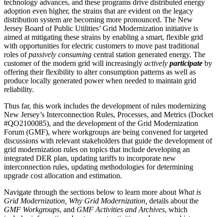
technology advances, and these programs drive distributed energy
adoption even higher, the strains that are evident on the legacy
distribution system are becoming more pronounced. The New
Jersey Board of Public Utilities’ Grid Modernization initiative is
aimed at mitigating these strains by enabling a smart, flexible grid
with opportunities for electric customers to move past traditional
roles of ​​​​‌ ‍ ​‍​‍‌‍ ‌ ​‍‌‍‍‌‌‍‌ ‌‍‍‌‌‍ ‍​‍​‍​ ‍‍​‍​‍‌ ​ ‌‍​‌‌‍ ‍‌‍‍‌‌ ‌​‌ ‍‌​‍ ‍‌‍‍‌‌‍ ​‍​‍​‍ ​​‍​‍‌‍‍​‌ ​‍‌‍‌‌‌‍‌‍​‍​‍​ ‍‍​‍​‍‌‍‍​‌ ‌​‌ ‌​‌ ​​​ ‍‍​‍ ​‍ ‌‍ ​‌‍ ‌‍​ ‌‍​‌‌‍ ​‌‍‍​‌‍ ‌ ​ ‌ ‌​​ ‍‍​ ​ ​ ​ ​ ​ ​ ​ ​‍ ‌‍‍‌‌‍ ‍‌ ‌​‌‍‌‌‌‍ ‍‌ ‌​​‍ ‌‍‌‌‌‍‌​‌‍‍‌‌ ‌​​‍ ‌‍ ‌‌‍ ‌‍‌​‌‍‌‌​ ‌‌ ​​‌ ​‍‌‍‌‌‌ ​ ‌‍‌‌‌‍ ‍‌ ‌​‌‍​‌‌ ‌​‌‍‍‌‌‍ ‌‍ ‍​ ‍ ‌‍‍‌‌‍‌​​ ‌​ ‌​‌‍‌‍​ ‌‍​ ‍‌​ ‌‌​ ​‌​ ‍​‌‍‌‍​‍ ‌​ ​ ​ ‌‍​ ​​​ ​ ​‍ ‌​ ‌​​ ‍​‌‍‌​​ ‌‍​‍ ‌​ ‍​‌‍​‍‌‍‌‍​ ‍​​‍ ‌​ ‍​​ ​​​ ​ ​ ‌‌​ ‌ ‌‍‌​​ ​​‌‍​‌​ ‌​​ ‍‌‌‍‌‍​ ‌‌​ ‍ ‌ ‌​‌ ‍‌‌ ​​‌‍‌‌​ ‌‌ ​​‌ ​‍‌‍ ‌‍‌ ‌ ​‍‌‍​‌‌‍ ‌​ ‍ ‌ ​​‌‍​‌‌ ‌​‌‍‍​​ ‌‌‍​ ‌‍ ‌‍ ‍‌ ‌​‌‍‌‌‌‍ ‍‌ ‌​‌‌​ ‌‍‌‌‌‍​ ‌ ‌​‌‍‍‌‌‍ ‌‍ ‍‌ ​ ​‍‌‌​ ‌‌‌​​‍‌‌ ‌‍‍ ‌‍‌‌‌ ‍‌​‍‌‌​ ​ ‌​‌​​‍‌‌​ ​ ‌​‌​​‍‌‌​ ​‍​ ​‍‌‍​‍​ ‍​​ ‍‌‌‍​ ‌‍​‍​ ​​​ ‌​​ ‍‌​ ‌‌‌‍​‍​ ‍​‌‍‌‍​‍‌‌​ ​‍​ ​‍​‍‌‌​ ‌‌‌​‌​​‍ ‍‌‍​ ‌‍ ‌‍ ‍‌ ‌​‌‍‌‌‌‍ ‍‌ ‌​​‍‌‌​ ‌‌‌​​‍‌‌ ‌‍‍ ‌‍‌‌‌ ‍‌​‍‌‌​ ​ ‌​‌​​‍‌‌​ ​ ‌​‌​​‍‌‌​ ​‍​ ​‍​ ​ ​ ‌‌‌‍​‍​ ​​​ ​‌‌‍​ ​ ‌​‌‍​‌​ ​​​ ​ ​ ​‌​ ​ ​‍‌‌​ ​‍​ ​‍​‍‌‌​ ‌‌‌​‌​​‍ ‍‌‍​ ‌‍‍​‌‍‍‌‌‍ ​‌‍‌​‌ ​‍‌‍‌‌‌‍ ‍​‍‌‌​ ‌‌‌​​‍‌‌ ‌‍‍ ‌‍‌‌‌ ‍‌​‍‌‌​ ​ ‌​‌​​‍‌‌​ ​ ‌​‌​​‍‌‌​ ​‍​ ​‍​ ​​​ ‌‌​ ​‌​ ​‍​ ​‍​ ‌‌‌‍​‌‌‍​‌​ ​ ​ ​ ‌‍​ ​ ​‍​‍‌‌​ ​‍​ ​‍​‍‌‌​ ‌‌‌​‌​​‍ ‍‌ ‌​‌‍‌‌‌ ‍​‌ ‌​​ ‌‍​‍‌‍​‌‌ ​ ‌‍‌‌‌‌‌‌‌ ​‍‌‍ ​​ ‌‌‍‍​‌ ‌​‌ ‌​‌ ​​​‍‌‌​ ​ ‌​​‌​‍‌‌​ ​‍‌​‌‍​‍‌‌​ ​‍‌​‌‍‌‍ ​‌‍ ‌‍​ ‌‍​‌‌‍ ​‌‍‍​‌‍ ‌ ​ ‌ ‌​​‍‌‌​ ​ ‌​​‌​ ​ ​ ​ ​ ​ ​ ​ ​‍‌‍‌‍‍‌‌‍‌​​ ‌​ ‌​‌‍‌‍​ ‌‍​ ‍‌​ ‌‌​ ​‌​ ‍​‌‍‌‍​‍ ‌​ ​ ​ ‌‍​ ​​​ ​ ​‍ ‌​ ‌​​ ‍​‌‍‌​​ ‌‍​‍ ‌​ ‍​‌‍​‍‌‍‌‍​ ‍​​‍ ‌​ ‍​​ ​​​ ​ ​ ‌‌​ ‌ ‌‍‌​​ ​​‌‍​‌​ ‌​​ ‍‌‌‍‌‍​ ‌‌​‍‌‍‌ ‌​‌ ‍‌‌ ​​‌‍‌‌​ ‌‌ ​​‌ ​‍‌‍ ‌‍‌ ‌ ​‍‌‍​‌‌‍ ‌​‍‌‍‌ ​​‌‍​‌‌ ‌​‌‍‍​​ ‌‌‍​ ‌‍ ‌‍ ‍‌ ‌​‌‍‌‌‌‍ ‍‌ ‌​‌‌​ ‌‍‌‌‌‍​ ‌ ‌​‌‍‍‌‌‍ ‌‍ ‍‌ ​ ​‍‌‌​ ‌‌‌​​‍‌‌ ‌‍‍ ‌‍‌‌‌ ‍‌​‍‌‌​ ​ ‌​‌​​‍‌‌​ ​ ‌​‌​​‍‌‌​ ​‍​ ​‍‌‍​‍​ ‍​​ ‍‌‌‍​ ‌‍​‍​ ​​​ ‌​​ ‍‌​ ‌‌‌‍​‍​ ‍​‌‍‌‍​‍‌‌​ ​‍​ ​‍​‍‌‌​ ‌‌‌​‌​​‍ ‍‌‍​ ‌‍ ‌‍ ‍‌ ‌​‌‍‌‌‌‍ ‍‌ ‌​​‍‌‌​ ‌‌‌​​‍‌‌ ‌‍‍ ‌‍‌‌‌ ‍‌​‍‌‌​ ​ ‌​‌​​‍‌‌​ ​ ‌​‌​​‍‌‌​ ​‍​ ​‍​ ​ ​ ‌‌‌‍​‍​ ​​​ ​‌‌‍​ ​ ‌​‌‍​‌​ ​​​ ​ ​ ​‌​ ​ ​‍‌‌​ ​‍​ ​‍​‍‌‌​ ‌‌‌​‌​​‍ ‍‌‍​ ‌‍‍​‌‍‍‌‌‍ ​‌‍‌​‌ ​‍‌‍‌‌‌‍ ‍​‍‌‌​ ‌‌‌​​‍‌‌ ‌‍‍ ‌‍‌‌‌ ‍‌​‍‌‌​ ​ ‌​‌​​‍‌‌​ ​ ‌​‌​​‍‌‌​ ​‍​ ​‍​ ​​​ ‌‌​ ​‌​ ​‍​ ​‍​ ‌‌‌‍​‌‌‍​‌​ ​ ​ ​ ‌‍​ ​ ​‍​‍‌‌​ ​‍​ ​‍​‍‌‌​ ‌‌‌​‌​​‍ ‍‌ ‌​‌‍‌‌‌ ‍​‌ ‌​​‍‌‍‌ ​​‌‍‌‌‌ ​‍‌ ​ ‌ ​​‌‍‌‌‌‍​ ‌ ‌​‌‍‍‌‌ ‌‍‌‍‌‌​ ‌‌ ​​‌ ‌‌‌‍​‍‌‍ ​‌‍‍‌‌ ​ ‌‍‍​‌‍‌‌‌‍‌​​‍​‍‌ ‌
passively consuming​​​​‌ ‍ ​‍​‍‌‍ ‌ ​‍‌‍‍‌‌‍‌ ‌‍‍‌‌‍ ‍​‍​‍​ ‍‍​‍​‍‌ ​ ‌‍​‌‌‍ ‍‌‍‍‌‌ ‌​‌ ‍‌​‍ ‍‌‍‍‌‌‍ ​‍​‍​‍ ​​‍​‍‌‍‍​‌ ​‍‌‍‌‌‌‍‌‍​‍​‍​ ‍‍​‍​‍‌‍‍​‌ ‌​‌ ‌​‌ ​​​ ‍‍​‍ ​‍ ‌‍ ​‌‍ ‌‍​ ‌‍​‌‌‍ ​‌‍‍​‌‍ ‌ ​ ‌ ‌​​ ‍‍​ ​ ​ ​ ​ ​ ​ ​ ​‍ ‌‍‍‌‌‍ ‍‌ ‌​‌‍‌‌‌‍ ‍‌ ‌​​‍ ‌‍‌‌‌‍‌​‌‍‍‌‌ ‌​​‍ ‌‍ ‌‌‍ ‌‍‌​‌‍‌‌​ ‌‌ ​​‌ ​‍‌‍‌‌‌ ​ ‌‍‌‌‌‍ ‍‌ ‌​‌‍​‌‌ ‌​‌‍‍‌‌‍ ‌‍ ‍​ ‍ ‌‍‍‌‌‍‌​​ ‌​ ‌​‌‍‌‍​ ‌‍​ ‍‌​ ‌‌​ ​‌​ ‍​‌‍‌‍​‍ ‌​ ​ ​ ‌‍​ ​​​ ​ ​‍ ‌​ ‌​​ ‍​‌‍‌​​ ‌‍​‍ ‌​ ‍​‌‍​‍‌‍‌‍​ ‍​​‍ ‌​ ‍​​ ​​​ ​ ​ ‌‌​ ‌ ‌‍‌​​ ​​‌‍​‌​ ‌​​ ‍‌‌‍‌‍​ ‌‌​ ‍ ‌ ‌​‌ ‍‌‌ ​​‌‍‌‌​ ‌‌ ​​‌ ​‍‌‍ ‌‍‌ ‌ ​‍‌‍​‌‌‍ ‌​ ‍ ‌ ​​‌‍​‌‌ ‌​‌‍‍​​ ‌‌‍​ ‌‍ ‌‍ ‍‌ ‌​‌‍‌‌‌‍ ‍‌ ‌​‌‌​ ‌‍‌‌‌‍​ ‌ ‌​‌‍‍‌‌‍ ‌‍ ‍‌ ​ ​‍‌‌​ ‌‌‌​​‍‌‌ ‌‍‍ ‌‍‌‌‌ ‍‌​‍‌‌​ ​ ‌​‌​​‍‌‌​ ​ ‌​‌​​‍‌‌​ ​‍​ ​‍‌‍​‍​ ‍​​ ‍‌‌‍​ ‌‍​‍​ ​​​ ‌​​ ‍‌​ ‌‌‌‍​‍​ ‍​‌‍‌‍​‍‌‌​ ​‍​ ​‍​‍‌‌​ ‌‌‌​‌​​‍ ‍‌‍​ ‌‍ ‌‍ ‍‌ ‌​‌‍‌‌‌‍ ‍‌ ‌​​‍‌‌​ ‌‌‌​​‍‌‌ ‌‍‍ ‌‍‌‌‌ ‍‌​‍‌‌​ ​ ‌​‌​​‍‌‌​ ​ ‌​‌​​‍‌‌​ ​‍​ ​‍​ ​ ​ ‌‌‌‍​‍​ ​​​ ​‌‌‍​ ​ ‌​‌‍​‌​ ​​​ ​ ​ ​‌​ ​ ​‍‌‌​ ​‍​ ​‍​‍‌‌​ ‌‌‌​‌​​‍ ‍‌‍​ ‌‍‍​‌‍‍‌‌‍ ​‌‍‌​‌ ​‍‌‍‌‌‌‍ ‍​‍‌‌​ ‌‌‌​​‍‌‌ ‌‍‍ ‌‍‌‌‌ ‍‌​‍‌‌​ ​ ‌​‌​​‍‌‌​ ​ ‌​‌​​‍‌‌​ ​‍​ ​‍‌‍‌‌​ ‍​‌‍​‍‌‍​ ‌‍​ ​ ‌‍​ ‌ ‌‍‌‌‌‍​‍‌‍​ ‌‍‌‌​ ‍‌​‍‌‌​ ​‍​ ​‍​‍‌‌​ ‌‌‌​‌​​‍ ‍‌ ‌​‌‍‌‌‌ ‍​‌ ‌​​ ‌‍​‍‌‍​‌‌ ​ ‌‍‌‌‌‌‌‌‌ ​‍‌‍ ​​ ‌‌‍‍​‌ ‌​‌ ‌​‌ ​​​‍‌‌​ ​ ‌​​‌​‍‌‌​ ​‍‌​‌‍​‍‌‌​ ​‍‌​‌‍‌‍ ​‌‍ ‌‍​ ‌‍​‌‌‍ ​‌‍‍​‌‍ ‌ ​ ‌ ‌​​‍‌‌​ ​ ‌​​‌​ ​ ​ ​ ​ ​ ​ ​ ​‍‌‍‌‍‍‌‌‍‌​​ ‌​ ‌​‌‍‌‍​ ‌‍​ ‍‌​ ‌‌​ ​‌​ ‍​‌‍‌‍​‍ ‌​ ​ ​ ‌‍​ ​​​ ​ ​‍ ‌​ ‌​​ ‍​‌‍‌​​ ‌‍​‍ ‌​ ‍​‌‍​‍‌‍‌‍​ ‍​​‍ ‌​ ‍​​ ​​​ ​ ​ ‌‌​ ‌ ‌‍‌​​ ​​‌‍​‌​ ‌​​ ‍‌‌‍‌‍​ ‌‌​‍‌‍‌ ‌​‌ ‍‌‌ ​​‌‍‌‌​ ‌‌ ​​‌ ​‍‌‍ ‌‍‌ ‌ ​‍‌‍​‌‌‍ ‌​‍‌‍‌ ​​‌‍​‌‌ ‌​‌‍‍​​ ‌‌‍​ ‌‍ ‌‍ ‍‌ ‌​‌‍‌‌‌‍ ‍‌ ‌​‌‌​ ‌‍‌‌‌‍​ ‌ ‌​‌‍‍‌‌‍ ‌‍ ‍‌ ​ ​‍‌‌​ ‌‌‌​​‍‌‌ ‌‍‍ ‌‍‌‌‌ ‍‌​‍‌‌​ ​ ‌​‌​​‍‌‌​ ​ ‌​‌​​‍‌‌​ ​‍​ ​‍‌‍​‍​ ‍​​ ‍‌‌‍​ ‌‍​‍​ ​​​ ‌​​ ‍‌​ ‌‌‌‍​‍​ ‍​‌‍‌‍​‍‌‌​ ​‍​ ​‍​‍‌‌​ ‌‌‌​‌​​‍ ‍‌‍​ ‌‍ ‌‍ ‍‌ ‌​‌‍‌‌‌‍ ‍‌ ‌​​‍‌‌​ ‌‌‌​​‍‌‌ ‌‍‍ ‌‍‌‌‌ ‍‌​‍‌‌​ ​ ‌​‌​​‍‌‌​ ​ ‌​‌​​‍‌‌​ ​‍​ ​‍​ ​ ​ ‌‌‌‍​‍​ ​​​ ​‌‌‍​ ​ ‌​‌‍​‌​ ​​​ ​ ​ ​‌​ ​ ​‍‌‌​ ​‍​ ​‍​‍‌‌​ ‌‌‌​‌​​‍ ‍‌‍​ ‌‍‍​‌‍‍‌‌‍ ​‌‍‌​‌ ​‍‌‍‌‌‌‍ ‍​‍‌‌​ ‌‌‌​​‍‌‌ ‌‍‍ ‌‍‌‌‌ ‍‌​‍‌‌​ ​ ‌​‌​​‍‌‌​ ​ ‌​‌​​‍‌‌​ ​‍​ ​‍‌‍‌‌​ ‍​‌‍​‍‌‍​ ‌‍​ ​ ‌‍​ ‌ ‌‍‌‌‌‍​‍‌‍​ ‌‍‌‌​ ‍‌​‍‌‌​ ​‍​ ​‍​‍‌‌​ ‌‌‌​‌​​‍ ‍‌ ‌​‌‍‌‌‌ ‍​‌ ‌​​‍‌‍‌ ​​‌‍‌‌‌ ​‍‌ ​ ‌ ​​‌‍‌‌‌‍​ ‌ ‌​‌‍‍‌‌ ‌‍‌‍‌‌​ ‌‌ ​​‌ ‌‌‌‍​‍‌‍ ​‌‍‍‌‌ ​ ‌‍‍​‌‍‌‌‌‍‌​​‍​‍‌ ‌
central station generated energy. The
customer of the modern grid will increasingly ​​​​‌ ‍ ​‍​‍‌‍ ‌ ​‍‌‍‍‌‌‍‌ ‌‍‍‌‌‍ ‍​‍​‍​ ‍‍​‍​‍‌ ​ ‌‍​‌‌‍ ‍‌‍‍‌‌ ‌​‌ ‍‌​‍ ‍‌‍‍‌‌‍ ​‍​‍​‍ ​​‍​‍‌‍‍​‌ ​‍‌‍‌‌‌‍‌‍​‍​‍​ ‍‍​‍​‍‌‍‍​‌ ‌​‌ ‌​‌ ​​​ ‍‍​‍ ​‍ ‌‍ ​‌‍ ‌‍​ ‌‍​‌‌‍ ​‌‍‍​‌‍ ‌ ​ ‌ ‌​​ ‍‍​ ​ ​ ​ ​ ​ ​ ​ ​‍ ‌‍‍‌‌‍ ‍‌ ‌​‌‍‌‌‌‍ ‍‌ ‌​​‍ ‌‍‌‌‌‍‌​‌‍‍‌‌ ‌​​‍ ‌‍ ‌‌‍ ‌‍‌​‌‍‌‌​ ‌‌ ​​‌ ​‍‌‍‌‌‌ ​ ‌‍‌‌‌‍ ‍‌ ‌​‌‍​‌‌ ‌​‌‍‍‌‌‍ ‌‍ ‍​ ‍ ‌‍‍‌‌‍‌​​ ‌​ ‌​‌‍‌‍​ ‌‍​ ‍‌​ ‌‌​ ​‌​ ‍​‌‍‌‍​‍ ‌​ ​ ​ ‌‍​ ​​​ ​ ​‍ ‌​ ‌​​ ‍​‌‍‌​​ ‌‍​‍ ‌​ ‍​‌‍​‍‌‍‌‍​ ‍​​‍ ‌​ ‍​​ ​​​ ​ ​ ‌‌​ ‌ ‌‍‌​​ ​​‌‍​‌​ ‌​​ ‍‌‌‍‌‍​ ‌‌​ ‍ ‌ ‌​‌ ‍‌‌ ​​‌‍‌‌​ ‌‌ ​​‌ ​‍‌‍ ‌‍‌ ‌ ​‍‌‍​‌‌‍ ‌​ ‍ ‌ ​​‌‍​‌‌ ‌​‌‍‍​​ ‌‌‍​ ‌‍ ‌‍ ‍‌ ‌​‌‍‌‌‌‍ ‍‌ ‌​‌‌​ ‌‍‌‌‌‍​ ‌ ‌​‌‍‍‌‌‍ ‌‍ ‍‌ ​ ​‍‌‌​ ‌‌‌​​‍‌‌ ‌‍‍ ‌‍‌‌‌ ‍‌​‍‌‌​ ​ ‌​‌​​‍‌‌​ ​ ‌​‌​​‍‌‌​ ​‍​ ​‍‌‍​‍​ ‍​​ ‍‌‌‍​ ‌‍​‍​ ​​​ ‌​​ ‍‌​ ‌‌‌‍​‍​ ‍​‌‍‌‍​‍‌‌​ ​‍​ ​‍​‍‌‌​ ‌‌‌​‌​​‍ ‍‌‍​ ‌‍ ‌‍ ‍‌ ‌​‌‍‌‌‌‍ ‍‌ ‌​​‍‌‌​ ‌‌‌​​‍‌‌ ‌‍‍ ‌‍‌‌‌ ‍‌​‍‌‌​ ​ ‌​‌​​‍‌‌​ ​ ‌​‌​​‍‌‌​ ​‍​ ​‍​ ​ ​ ‌‌‌‍​‍​ ​​​ ​‌‌‍​ ​ ‌​‌‍​‌​ ​​​ ​ ​ ​‌​ ​ ​‍‌‌​ ​‍​ ​‍​‍‌‌​ ‌‌‌​‌​​‍ ‍‌‍​ ‌‍‍​‌‍‍‌‌‍ ​‌‍‌​‌ ​‍‌‍‌‌‌‍ ‍​‍‌‌​ ‌‌‌​​‍‌‌ ‌‍‍ ‌‍‌‌‌ ‍‌​‍‌‌​ ​ ‌​‌​​‍‌‌​ ​ ‌​‌​​‍‌‌​ ​‍​ ​‍‌‍‌​‌‍‌‌​ ​‌​ ​‍​ ​ ​ ‌ ‌‍‌‌‌‍​‍‌‍‌‍‌‍‌​​ ​‍​ ​ ​‍‌‌​ ​‍​ ​‍​‍‌‌​ ‌‌‌​‌​​‍ ‍‌ ‌​‌‍‌‌‌ ‍​‌ ‌​​ ‌‍​‍‌‍​‌‌ ​ ‌‍‌‌‌‌‌‌‌ ​‍‌‍ ​​ ‌‌‍‍​‌ ‌​‌ ‌​‌ ​​​‍‌‌​ ​ ‌​​‌​‍‌‌​ ​‍‌​‌‍​‍‌‌​ ​‍‌​‌‍‌‍ ​‌‍ ‌‍​ ‌‍​‌‌‍ ​‌‍‍​‌‍ ‌ ​ ‌ ‌​​‍‌‌​ ​ ‌​​‌​ ​ ​ ​ ​ ​ ​ ​ ​‍‌‍‌‍‍‌‌‍‌​​ ‌​ ‌​‌‍‌‍​ ‌‍​ ‍‌​ ‌‌​ ​‌​ ‍​‌‍‌‍​‍ ‌​ ​ ​ ‌‍​ ​​​ ​ ​‍ ‌​ ‌​​ ‍​‌‍‌​​ ‌‍​‍ ‌​ ‍​‌‍​‍‌‍‌‍​ ‍​​‍ ‌​ ‍​​ ​​​ ​ ​ ‌‌​ ‌ ‌‍‌​​ ​​‌‍​‌​ ‌​​ ‍‌‌‍‌‍​ ‌‌​‍‌‍‌ ‌​‌ ‍‌‌ ​​‌‍‌‌​ ‌‌ ​​‌ ​‍‌‍ ‌‍‌ ‌ ​‍‌‍​‌‌‍ ‌​‍‌‍‌ ​​‌‍​‌‌ ‌​‌‍‍​​ ‌‌‍​ ‌‍ ‌‍ ‍‌ ‌​‌‍‌‌‌‍ ‍‌ ‌​‌‌​ ‌‍‌‌‌‍​ ‌ ‌​‌‍‍‌‌‍ ‌‍ ‍‌ ​ ​‍‌‌​ ‌‌‌​​‍‌‌ ‌‍‍ ‌‍‌‌‌ ‍‌​‍‌‌​ ​ ‌​‌​​‍‌‌​ ​ ‌​‌​​‍‌‌​ ​‍​ ​‍‌‍​‍​ ‍​​ ‍‌‌‍​ ‌‍​‍​ ​​​ ‌​​ ‍‌​ ‌‌‌‍​‍​ ‍​‌‍‌‍​‍‌‌​ ​‍​ ​‍​‍‌‌​ ‌‌‌​‌​​‍ ‍‌‍​ ‌‍ ‌‍ ‍‌ ‌​‌‍‌‌‌‍ ‍‌ ‌​​‍‌‌​ ‌‌‌​​‍‌‌ ‌‍‍ ‌‍‌‌‌ ‍‌​‍‌‌​ ​ ‌​‌​​‍‌‌​ ​ ‌​‌​​‍‌‌​ ​‍​ ​‍​ ​ ​ ‌‌‌‍​‍​ ​​​ ​‌‌‍​ ​ ‌​‌‍​‌​ ​​​ ​ ​ ​‌​ ​ ​‍‌‌​ ​‍​ ​‍​‍‌‌​ ‌‌‌​‌​​‍ ‍‌‍​ ‌‍‍​‌‍‍‌‌‍ ​‌‍‌​‌ ​‍‌‍‌‌‌‍ ‍​‍‌‌​ ‌‌‌​​‍‌‌ ‌‍‍ ‌‍‌‌‌ ‍‌​‍‌‌​ ​ ‌​‌​​‍‌‌​ ​ ‌​‌​​‍‌‌​ ​‍​ ​‍‌‍‌​‌‍‌‌​ ​‌​ ​‍​ ​ ​ ‌ ‌‍‌‌‌‍​‍‌‍‌‍‌‍‌​​ ​‍​ ​ ​‍‌‌​ ​‍​ ​‍​‍‌‌​ ‌‌‌​‌​​‍ ‍‌ ‌​‌‍‌‌‌ ‍​‌ ‌​​‍‌‍‌ ​​‌‍‌‌‌ ​‍‌ ​ ‌ ​​‌‍‌‌‌‍​ ‌ ‌​‌‍‍‌‌ ‌‍‌‍‌‌​ ‌‌ ​​‌ ‌‌‌‍​‍‌‍ ​‌‍‍‌‌ ​ ‌‍‍​‌‍‌‌‌‍‌​​‍​‍‌ ‌
actively ​​​​‌ ‍ ​‍​‍‌‍ ‌ ​‍‌‍‍‌‌‍‌ ‌‍‍‌‌‍ ‍​‍​‍​ ‍‍​‍​‍‌ ​ ‌‍​‌‌‍ ‍‌‍‍‌‌ ‌​‌ ‍‌​‍ ‍‌‍‍‌‌‍ ​‍​‍​‍ ​​‍​‍‌‍‍​‌ ​‍‌‍‌‌‌‍‌‍​‍​‍​ ‍‍​‍​‍‌‍‍​‌ ‌​‌ ‌​‌ ​​​ ‍‍​‍ ​‍ ‌‍ ​‌‍ ‌‍​ ‌‍​‌‌‍ ​‌‍‍​‌‍ ‌ ​ ‌ ‌​​ ‍‍​ ​ ​ ​ ​ ​ ​ ​ ​‍ ‌‍‍‌‌‍ ‍‌ ‌​‌‍‌‌‌‍ ‍‌ ‌​​‍ ‌‍‌‌‌‍‌​‌‍‍‌‌ ‌​​‍ ‌‍ ‌‌‍ ‌‍‌​‌‍‌‌​ ‌‌ ​​‌ ​‍‌‍‌‌‌ ​ ‌‍‌‌‌‍ ‍‌ ‌​‌‍​‌‌ ‌​‌‍‍‌‌‍ ‌‍ ‍​ ‍ ‌‍‍‌‌‍‌​​ ‌​ ‌​‌‍‌‍​ ‌‍​ ‍‌​ ‌‌​ ​‌​ ‍​‌‍‌‍​‍ ‌​ ​ ​ ‌‍​ ​​​ ​ ​‍ ‌​ ‌​​ ‍​‌‍‌​​ ‌‍​‍ ‌​ ‍​‌‍​‍‌‍‌‍​ ‍​​‍ ‌​ ‍​​ ​​​ ​ ​ ‌‌​ ‌ ‌‍‌​​ ​​‌‍​‌​ ‌​​ ‍‌‌‍‌‍​ ‌‌​ ‍ ‌ ‌​‌ ‍‌‌ ​​‌‍‌‌​ ‌‌ ​​‌ ​‍‌‍ ‌‍‌ ‌ ​‍‌‍​‌‌‍ ‌​ ‍ ‌ ​​‌‍​‌‌ ‌​‌‍‍​​ ‌‌‍​ ‌‍ ‌‍ ‍‌ ‌​‌‍‌‌‌‍ ‍‌ ‌​‌‌​ ‌‍‌‌‌‍​ ‌ ‌​‌‍‍‌‌‍ ‌‍ ‍‌ ​ ​‍‌‌​ ‌‌‌​​‍‌‌ ‌‍‍ ‌‍‌‌‌ ‍‌​‍‌‌​ ​ ‌​‌​​‍‌‌​ ​ ‌​‌​​‍‌‌​ ​‍​ ​‍‌‍​‍​ ‍​​ ‍‌‌‍​ ‌‍​‍​ ​​​ ‌​​ ‍‌​ ‌‌‌‍​‍​ ‍​‌‍‌‍​‍‌‌​ ​‍​ ​‍​‍‌‌​ ‌‌‌​‌​​‍ ‍‌‍​ ‌‍ ‌‍ ‍‌ ‌​‌‍‌‌‌‍ ‍‌ ‌​​‍‌‌​ ‌‌‌​​‍‌‌ ‌‍‍ ‌‍‌‌‌ ‍‌​‍‌‌​ ​ ‌​‌​​‍‌‌​ ​ ‌​‌​​‍‌‌​ ​‍​ ​‍​ ​ ​ ‌‌‌‍​‍​ ​​​ ​‌‌‍​ ​ ‌​‌‍​‌​ ​​​ ​ ​ ​‌​ ​ ​‍‌‌​ ​‍​ ​‍​‍‌‌​ ‌‌‌​‌​​‍ ‍‌‍​ ‌‍‍​‌‍‍‌‌‍ ​‌‍‌​‌ ​‍‌‍‌‌‌‍ ‍​‍‌‌​ ‌‌‌​​‍‌‌ ‌‍‍ ‌‍‌‌‌ ‍‌​‍‌‌​ ​ ‌​‌​​‍‌‌​ ​ ‌​‌​​‍‌‌​ ​‍​ ​‍​ ‌‌‌‍‌‍‌‍‌​‌‍​‌​ ‌‌​ ‌ ‌‍‌‌‌‍‌‍‌‍‌‌​ ​‍‌‍‌‌​ ​‌​‍‌‌​ ​‍​ ​‍​‍‌‌​ ‌‌‌​‌​​‍ ‍‌ ‌​‌‍‌‌‌ ‍​‌ ‌​​ ‌‍​‍‌‍​‌‌ ​ ‌‍‌‌‌‌‌‌‌ ​‍‌‍ ​​ ‌‌‍‍​‌ ‌​‌ ‌​‌ ​​​‍‌‌​ ​ ‌​​‌​‍‌‌​ ​‍‌​‌‍​‍‌‌​ ​‍‌​‌‍‌‍ ​‌‍ ‌‍​ ‌‍​‌‌‍ ​‌‍‍​‌‍ ‌ ​ ‌ ‌​​‍‌‌​ ​ ‌​​‌​ ​ ​ ​ ​ ​ ​ ​ ​‍‌‍‌‍‍‌‌‍‌​​ ‌​ ‌​‌‍‌‍​ ‌‍​ ‍‌​ ‌‌​ ​‌​ ‍​‌‍‌‍​‍ ‌​ ​ ​ ‌‍​ ​​​ ​ ​‍ ‌​ ‌​​ ‍​‌‍‌​​ ‌‍​‍ ‌​ ‍​‌‍​‍‌‍‌‍​ ‍​​‍ ‌​ ‍​​ ​​​ ​ ​ ‌‌​ ‌ ‌‍‌​​ ​​‌‍​‌​ ‌​​ ‍‌‌‍‌‍​ ‌‌​‍‌‍‌ ‌​‌ ‍‌‌ ​​‌‍‌‌​ ‌‌ ​​‌ ​‍‌‍ ‌‍‌ ‌ ​‍‌‍​‌‌‍ ‌​‍‌‍‌ ​​‌‍​‌‌ ‌​‌‍‍​​ ‌‌‍​ ‌‍ ‌‍ ‍‌ ‌​‌‍‌‌‌‍ ‍‌ ‌​‌‌​ ‌‍‌‌‌‍​ ‌ ‌​‌‍‍‌‌‍ ‌‍ ‍‌ ​ ​‍‌‌​ ‌‌‌​​‍‌‌ ‌‍‍ ‌‍‌‌‌ ‍‌​‍‌‌​ ​ ‌​‌​​‍‌‌​ ​ ‌​‌​​‍‌‌​ ​‍​ ​‍‌‍​‍​ ‍​​ ‍‌‌‍​ ‌‍​‍​ ​​​ ‌​​ ‍‌​ ‌‌‌‍​‍​ ‍​‌‍‌‍​‍‌‌​ ​‍​ ​‍​‍‌‌​ ‌‌‌​‌​​‍ ‍‌‍​ ‌‍ ‌‍ ‍‌ ‌​‌‍‌‌‌‍ ‍‌ ‌​​‍‌‌​ ‌‌‌​​‍‌‌ ‌‍‍ ‌‍‌‌‌ ‍‌​‍‌‌​ ​ ‌​‌​​‍‌‌​ ​ ‌​‌​​‍‌‌​ ​‍​ ​‍​ ​ ​ ‌‌‌‍​‍​ ​​​ ​‌‌‍​ ​ ‌​‌‍​‌​ ​​​ ​ ​ ​‌​ ​ ​‍‌‌​ ​‍​ ​‍​‍‌‌​ ‌‌‌​‌​​‍ ‍‌‍​ ‌‍‍​‌‍‍‌‌‍ ​‌‍‌​‌ ​‍‌‍‌‌‌‍ ‍​‍‌‌​ ‌‌‌​​‍‌‌ ‌‍‍ ‌‍‌‌‌ ‍‌​‍‌‌​ ​ ‌​‌​​‍‌‌​ ​ ‌​‌​​‍‌‌​ ​‍​ ​‍​ ‌‌‌‍‌‍‌‍‌​‌‍​‌​ ‌‌​ ‌ ‌‍‌‌‌‍‌‍‌‍‌‌​ ​‍‌‍‌‌​ ​‌​‍‌‌​ ​‍​ ​‍​‍‌‌​ ‌‌‌​‌​​‍ ‍‌ ‌​‌‍‌‌‌ ‍​‌ ‌​​‍‌‍‌ ​​‌‍‌‌‌ ​‍‌ ​ ‌ ​​‌‍‌‌‌‍​ ‌ ‌​‌‍‍‌‌ ‌‍‌‍‌‌​ ‌‌ ​​‌ ‌‌‌‍​‍‌‍ ​‌‍‍‌‌ ​ ‌‍‍​‌‍‌‌‌‍‌​​‍​‍‌ ‌
participate ​​​​‌ ‍ ​‍​‍‌‍ ‌ ​‍‌‍‍‌‌‍‌ ‌‍‍‌‌‍ ‍​‍​‍​ ‍‍​‍​‍‌ ​ ‌‍​‌‌‍ ‍‌‍‍‌‌ ‌​‌ ‍‌​‍ ‍‌‍‍‌‌‍ ​‍​‍​‍ ​​‍​‍‌‍‍​‌ ​‍‌‍‌‌‌‍‌‍​‍​‍​ ‍‍​‍​‍‌‍‍​‌ ‌​‌ ‌​‌ ​​​ ‍‍​‍ ​‍ ‌‍ ​‌‍ ‌‍​ ‌‍​‌‌‍ ​‌‍‍​‌‍ ‌ ​ ‌ ‌​​ ‍‍​ ​ ​ ​ ​ ​ ​ ​ ​‍ ‌‍‍‌‌‍ ‍‌ ‌​‌‍‌‌‌‍ ‍‌ ‌​​‍ ‌‍‌‌‌‍‌​‌‍‍‌‌ ‌​​‍ ‌‍ ‌‌‍ ‌‍‌​‌‍‌‌​ ‌‌ ​​‌ ​‍‌‍‌‌‌ ​ ‌‍‌‌‌‍ ‍‌ ‌​‌‍​‌‌ ‌​‌‍‍‌‌‍ ‌‍ ‍​ ‍ ‌‍‍‌‌‍‌​​ ‌​ ‌​‌‍‌‍​ ‌‍​ ‍‌​ ‌‌​ ​‌​ ‍​‌‍‌‍​‍ ‌​ ​ ​ ‌‍​ ​​​ ​ ​‍ ‌​ ‌​​ ‍​‌‍‌​​ ‌‍​‍ ‌​ ‍​‌‍​‍‌‍‌‍​ ‍​​‍ ‌​ ‍​​ ​​​ ​ ​ ‌‌​ ‌ ‌‍‌​​ ​​‌‍​‌​ ‌​​ ‍‌‌‍‌‍​ ‌‌​ ‍ ‌ ‌​‌ ‍‌‌ ​​‌‍‌‌​ ‌‌ ​​‌ ​‍‌‍ ‌‍‌ ‌ ​‍‌‍​‌‌‍ ‌​ ‍ ‌ ​​‌‍​‌‌ ‌​‌‍‍​​ ‌‌‍​ ‌‍ ‌‍ ‍‌ ‌​‌‍‌‌‌‍ ‍‌ ‌​‌‌​ ‌‍‌‌‌‍​ ‌ ‌​‌‍‍‌‌‍ ‌‍ ‍‌ ​ ​‍‌‌​ ‌‌‌​​‍‌‌ ‌‍‍ ‌‍‌‌‌ ‍‌​‍‌‌​ ​ ‌​‌​​‍‌‌​ ​ ‌​‌​​‍‌‌​ ​‍​ ​‍‌‍​‍​ ‍​​ ‍‌‌‍​ ‌‍​‍​ ​​​ ‌​​ ‍‌​ ‌‌‌‍​‍​ ‍​‌‍‌‍​‍‌‌​ ​‍​ ​‍​‍‌‌​ ‌‌‌​‌​​‍ ‍‌‍​ ‌‍ ‌‍ ‍‌ ‌​‌‍‌‌‌‍ ‍‌ ‌​​‍‌‌​ ‌‌‌​​‍‌‌ ‌‍‍ ‌‍‌‌‌ ‍‌​‍‌‌​ ​ ‌​‌​​‍‌‌​ ​ ‌​‌​​‍‌‌​ ​‍​ ​‍​ ​ ​ ‌‌‌‍​‍​ ​​​ ​‌‌‍​ ​ ‌​‌‍​‌​ ​​​ ​ ​ ​‌​ ​ ​‍‌‌​ ​‍​ ​‍​‍‌‌​ ‌‌‌​‌​​‍ ‍‌‍​ ‌‍‍​‌‍‍‌‌‍ ​‌‍‌​‌ ​‍‌‍‌‌‌‍ ‍​‍‌‌​ ‌‌‌​​‍‌‌ ‌‍‍ ‌‍‌‌‌ ‍‌​‍‌‌​ ​ ‌​‌​​‍‌‌​ ​ ‌​‌​​‍‌‌​ ​‍​ ​‍‌‍​ ​ ‌‌‌‍‌‍​ ​​​ ‌‌​ ‌‌​ ‌‍‌‍​‌​ ​‍​ ‌​​ ‌‌​ ​ ​‍‌‌​ ​‍​ ​‍​‍‌‌​ ‌‌‌​‌​​‍ ‍‌ ‌​‌‍‌‌‌ ‍​‌ ‌​​ ‌‍​‍‌‍​‌‌ ​ ‌‍‌‌‌‌‌‌‌ ​‍‌‍ ​​ ‌‌‍‍​‌ ‌​‌ ‌​‌ ​​​‍‌‌​ ​ ‌​​‌​‍‌‌​ ​‍‌​‌‍​‍‌‌​ ​‍‌​‌‍‌‍ ​‌‍ ‌‍​ ‌‍​‌‌‍ ​‌‍‍​‌‍ ‌ ​ ‌ ‌​​‍‌‌​ ​ ‌​​‌​ ​ ​ ​ ​ ​ ​ ​ ​‍‌‍‌‍‍‌‌‍‌​​ ‌​ ‌​‌‍‌‍​ ‌‍​ ‍‌​ ‌‌​ ​‌​ ‍​‌‍‌‍​‍ ‌​ ​ ​ ‌‍​ ​​​ ​ ​‍ ‌​ ‌​​ ‍​‌‍‌​​ ‌‍​‍ ‌​ ‍​‌‍​‍‌‍‌‍​ ‍​​‍ ‌​ ‍​​ ​​​ ​ ​ ‌‌​ ‌ ‌‍‌​​ ​​‌‍​‌​ ‌​​ ‍‌‌‍‌‍​ ‌‌​‍‌‍‌ ‌​‌ ‍‌‌ ​​‌‍‌‌​ ‌‌ ​​‌ ​‍‌‍ ‌‍‌ ‌ ​‍‌‍​‌‌‍ ‌​‍‌‍‌ ​​‌‍​‌‌ ‌​‌‍‍​​ ‌‌‍​ ‌‍ ‌‍ ‍‌ ‌​‌‍‌‌‌‍ ‍‌ ‌​‌‌​ ‌‍‌‌‌‍​ ‌ ‌​‌‍‍‌‌‍ ‌‍ ‍‌ ​ ​‍‌‌​ ‌‌‌​​‍‌‌ ‌‍‍ ‌‍‌‌‌ ‍‌​‍‌‌​ ​ ‌​‌​​‍‌‌​ ​ ‌​‌​​‍‌‌​ ​‍​ ​‍‌‍​‍​ ‍​​ ‍‌‌‍​ ‌‍​‍​ ​​​ ‌​​ ‍‌​ ‌‌‌‍​‍​ ‍​‌‍‌‍​‍‌‌​ ​‍​ ​‍​‍‌‌​ ‌‌‌​‌​​‍ ‍‌‍​ ‌‍ ‌‍ ‍‌ ‌​‌‍‌‌‌‍ ‍‌ ‌​​‍‌‌​ ‌‌‌​​‍‌‌ ‌‍‍ ‌‍‌‌‌ ‍‌​‍‌‌​ ​ ‌​‌​​‍‌‌​ ​ ‌​‌​​‍‌‌​ ​‍​ ​‍​ ​ ​ ‌‌‌‍​‍​ ​​​ ​‌‌‍​ ​ ‌​‌‍​‌​ ​​​ ​ ​ ​‌​ ​ ​‍‌‌​ ​‍​ ​‍​‍‌‌​ ‌‌‌​‌​​‍ ‍‌‍​ ‌‍‍​‌‍‍‌‌‍ ​‌‍‌​‌ ​‍‌‍‌‌‌‍ ‍​‍‌‌​ ‌‌‌​​‍‌‌ ‌‍‍ ‌‍‌‌‌ ‍‌​‍‌‌​ ​ ‌​‌​​‍‌‌​ ​ ‌​‌​​‍‌‌​ ​‍​ ​‍‌‍​ ​ ‌‌‌‍‌‍​ ​​​ ‌‌​ ‌‌​ ‌‍‌‍​‌​ ​‍​ ‌​​ ‌‌​ ​ ​‍‌‌​ ​‍​ ​‍​‍‌‌​ ‌‌‌​‌​​‍ ‍‌ ‌​‌‍‌‌‌ ‍​‌ ‌​​‍‌‍‌ ​​‌‍‌‌‌ ​‍‌ ​ ‌ ​​‌‍‌‌‌‍​ ‌ ‌​‌‍‍‌‌ ‌‍‌‍‌‌​ ‌‌ ​​‌ ‌‌‌‍​‍‌‍ ​‌‍‍‌‌ ​ ‌‍‍​‌‍‌‌‌‍‌​​‍​‍‌ ‌
by
offering their flexibility to alter consumption patterns as well as
produce locally generated power when needed to maintain grid
reliability.​​​​‌ ‍ ​‍​‍‌‍ ‌ ​‍‌‍‍‌‌‍‌ ‌‍‍‌‌‍ ‍​‍​‍​ ‍‍​‍​‍‌ ​ ‌‍​‌‌‍ ‍‌‍‍‌‌ ‌​‌ ‍‌​‍ ‍‌‍‍‌‌‍ ​‍​‍​‍ ​​‍​‍‌‍‍​‌ ​‍‌‍‌‌‌‍‌‍​‍​‍​ ‍‍​‍​‍‌‍‍​‌ ‌​‌ ‌​‌ ​​​ ‍‍​‍ ​‍ ‌‍ ​‌‍ ‌‍​ ‌‍​‌‌‍ ​‌‍‍​‌‍ ‌ ​ ‌ ‌​​ ‍‍​ ​ ​ ​ ​ ​ ​ ​ ​‍ ‌‍‍‌‌‍ ‍‌ ‌​‌‍‌‌‌‍ ‍‌ ‌​​‍ ‌‍‌‌‌‍‌​‌‍‍‌‌ ‌​​‍ ‌‍ ‌‌‍ ‌‍‌​‌‍‌‌​ ‌‌ ​​‌ ​‍‌‍‌‌‌ ​ ‌‍‌‌‌‍ ‍‌ ‌​‌‍​‌‌ ‌​‌‍‍‌‌‍ ‌‍ ‍​ ‍ ‌‍‍‌‌‍‌​​ ‌​ ‌​‌‍‌‍​ ‌‍​ ‍‌​ ‌‌​ ​‌​ ‍​‌‍‌‍​‍ ‌​ ​ ​ ‌‍​ ​​​ ​ ​‍ ‌​ ‌​​ ‍​‌‍‌​​ ‌‍​‍ ‌​ ‍​‌‍​‍‌‍‌‍​ ‍​​‍ ‌​ ‍​​ ​​​ ​ ​ ‌‌​ ‌ ‌‍‌​​ ​​‌‍​‌​ ‌​​ ‍‌‌‍‌‍​ ‌‌​ ‍ ‌ ‌​‌ ‍‌‌ ​​‌‍‌‌​ ‌‌ ​​‌ ​‍‌‍ ‌‍‌ ‌ ​‍‌‍​‌‌‍ ‌​ ‍ ‌ ​​‌‍​‌‌ ‌​‌‍‍​​ ‌‌‍​ ‌‍ ‌‍ ‍‌ ‌​‌‍‌‌‌‍ ‍‌ ‌​‌‌​ ‌‍‌‌‌‍​ ‌ ‌​‌‍‍‌‌‍ ‌‍ ‍‌ ​ ​‍‌‌​ ‌‌‌​​‍‌‌ ‌‍‍ ‌‍‌‌‌ ‍‌​‍‌‌​ ​ ‌​‌​​‍‌‌​ ​ ‌​‌​​‍‌‌​ ​‍​ ​‍‌‍​‍​ ‍​​ ‍‌‌‍​ ‌‍​‍​ ​​​ ‌​​ ‍‌​ ‌‌‌‍​‍​ ‍​‌‍‌‍​‍‌‌​ ​‍​ ​‍​‍‌‌​ ‌‌‌​‌​​‍ ‍‌‍​ ‌‍ ‌‍ ‍‌ ‌​‌‍‌‌‌‍ ‍‌ ‌​​‍‌‌​ ‌‌‌​​‍‌‌ ‌‍‍ ‌‍‌‌‌ ‍‌​‍‌‌​ ​ ‌​‌​​‍‌‌​ ​ ‌​‌​​‍‌‌​ ​‍​ ​‍​ ​ ​ ‌‌‌‍​‍​ ​​​ ​‌‌‍​ ​ ‌​‌‍​‌​ ​​​ ​ ​ ​‌​ ​ ​‍‌‌​ ​‍​ ​‍​‍‌‌​ ‌‌‌​‌​​‍ ‍‌‍​ ‌‍‍​‌‍‍‌‌‍ ​‌‍‌​‌ ​‍‌‍‌‌‌‍ ‍​‍‌‌​ ‌‌‌​​‍‌‌ ‌‍‍ ‌‍‌‌‌ ‍‌​‍‌‌​ ​ ‌​‌​​‍‌‌​ ​ ‌​‌​​‍‌‌​ ​‍​ ​‍​ ‌​‌‍‌‌‌‍​‍‌‍​ ​ ‌​‌‍​ ​ ‌‍‌‍​‍‌‍‌‌​ ‌​​ ​‌‌‍​ ​‍‌‌​ ​‍​ ​‍​‍‌‌​ ‌‌‌​‌​​‍ ‍‌ ‌​‌‍‌‌‌ ‍​‌ ‌​​ ‌‍​‍‌‍​‌‌ ​ ‌‍‌‌‌‌‌‌‌ ​‍‌‍ ​​ ‌‌‍‍​‌ ‌​‌ ‌​‌ ​​​‍‌‌​ ​ ‌​​‌​‍‌‌​ ​‍‌​‌‍​‍‌‌​ ​‍‌​‌‍‌‍ ​‌‍ ‌‍​ ‌‍​‌‌‍ ​‌‍‍​‌‍ ‌ ​ ‌ ‌​​‍‌‌​ ​ ‌​​‌​ ​ ​ ​ ​ ​ ​ ​ ​‍‌‍‌‍‍‌‌‍‌​​ ‌​ ‌​‌‍‌‍​ ‌‍​ ‍‌​ ‌‌​ ​‌​ ‍​‌‍‌‍​‍ ‌​ ​ ​ ‌‍​ ​​​ ​ ​‍ ‌​ ‌​​ ‍​‌‍‌​​ ‌‍​‍ ‌​ ‍​‌‍​‍‌‍‌‍​ ‍​​‍ ‌​ ‍​​ ​​​ ​ ​ ‌‌​ ‌ ‌‍‌​​ ​​‌‍​‌​ ‌​​ ‍‌‌‍‌‍​ ‌‌​‍‌‍‌ ‌​‌ ‍‌‌ ​​‌‍‌‌​ ‌‌ ​​‌ ​‍‌‍ ‌‍‌ ‌ ​‍‌‍​‌‌‍ ‌​‍‌‍‌ ​​‌‍​‌‌ ‌​‌‍‍​​ ‌‌‍​ ‌‍ ‌‍ ‍‌ ‌​‌‍‌‌‌‍ ‍‌ ‌​‌‌​ ‌‍‌‌‌‍​ ‌ ‌​‌‍‍‌‌‍ ‌‍ ‍‌ ​ ​‍‌‌​ ‌‌‌​​‍‌‌ ‌‍‍ ‌‍‌‌‌ ‍‌​‍‌‌​ ​ ‌​‌​​‍‌‌​ ​ ‌​‌​​‍‌‌​ ​‍​ ​‍‌‍​‍​ ‍​​ ‍‌‌‍​ ‌‍​‍​ ​​​ ‌​​ ‍‌​ ‌‌‌‍​‍​ ‍​‌‍‌‍​‍‌‌​ ​‍​ ​‍​‍‌‌​ ‌‌‌​‌​​‍ ‍‌‍​ ‌‍ ‌‍ ‍‌ ‌​‌‍‌‌‌‍ ‍‌ ‌​​‍‌‌​ ‌‌‌​​‍‌‌ ‌‍‍ ‌‍‌‌‌ ‍‌​‍‌‌​ ​ ‌​‌​​‍‌‌​ ​ ‌​‌​​‍‌‌​ ​‍​ ​‍​ ​ ​ ‌‌‌‍​‍​ ​​​ ​‌‌‍​ ​ ‌​‌‍​‌​ ​​​ ​ ​ ​‌​ ​ ​‍‌‌​ ​‍​ ​‍​‍‌‌​ ‌‌‌​‌​​‍ ‍‌‍​ ‌‍‍​‌‍‍‌‌‍ ​‌‍‌​‌ ​‍‌‍‌‌‌‍ ‍​‍‌‌​ ‌‌‌​​‍‌‌ ‌‍‍ ‌‍‌‌‌ ‍‌​‍‌‌​ ​ ‌​‌​​‍‌‌​ ​ ‌​‌​​‍‌‌​ ​‍​ ​‍​ ‌​‌‍‌‌‌‍​‍‌‍​ ​ ‌​‌‍​ ​ ‌‍‌‍​‍‌‍‌‌​ ‌​​ ​‌‌‍​ ​‍‌‌​ ​‍​ ​‍​‍‌‌​ ‌‌‌​‌​​‍ ‍‌ ‌​‌‍‌‌‌ ‍​‌ ‌​​‍‌‍‌ ​​‌‍‌‌‌ ​‍‌ ​ ‌ ​​‌‍‌‌‌‍​ ‌ ‌​‌‍‍‌‌ ‌‍‌‍‌‌​ ‌‌ ​​‌ ‌‌‌‍​‍‌‍ ​‌‍‍‌‌ ​ ‌‍‍​‌‍‌‌‌‍‌​​‍​‍‌ ‌
Thus far, this work includes the development of rules modernizing
New Jersey’s Interconnection Rules, Processes, and Metrics (Docket
#QO2100085), and the development of the Grid Modernization
Forum (GMF), where workgroups are being convened for targeted
discussions with relevant stakeholders that guide the development of
grid modernization rules on topics that include developing an
integrated DER plan, updating tariffs to incorporate new
interconnection rules, updating methodologies for determining
upgrade cost allocation and estimation.​​​​‌ ‍ ​‍​‍‌‍ ‌ ​‍‌‍‍‌‌‍‌ ‌‍‍‌‌‍ ‍​‍​‍​ ‍‍​‍​‍‌ ​ ‌‍​‌‌‍ ‍‌‍‍‌‌ ‌​‌ ‍‌​‍ ‍‌‍‍‌‌‍ ​‍​‍​‍ ​​‍​‍‌‍‍​‌ ​‍‌‍‌‌‌‍‌‍​‍​‍​ ‍‍​‍​‍‌‍‍​‌ ‌​‌ ‌​‌ ​​​ ‍‍​‍ ​‍ ‌‍ ​‌‍ ‌‍​ ‌‍​‌‌‍ ​‌‍‍​‌‍ ‌ ​ ‌ ‌​​ ‍‍​ ​ ​ ​ ​ ​ ​ ​ ​‍ ‌‍‍‌‌‍ ‍‌ ‌​‌‍‌‌‌‍ ‍‌ ‌​​‍ ‌‍‌‌‌‍‌​‌‍‍‌‌ ‌​​‍ ‌‍ ‌‌‍ ‌‍‌​‌‍‌‌​ ‌‌ ​​‌ ​‍‌‍‌‌‌ ​ ‌‍‌‌‌‍ ‍‌ ‌​‌‍​‌‌ ‌​‌‍‍‌‌‍ ‌‍ ‍​ ‍ ‌‍‍‌‌‍‌​​ ‌​ ‌​‌‍‌‍​ ‌‍​ ‍‌​ ‌‌​ ​‌​ ‍​‌‍‌‍​‍ ‌​ ​ ​ ‌‍​ ​​​ ​ ​‍ ‌​ ‌​​ ‍​‌‍‌​​ ‌‍​‍ ‌​ ‍​‌‍​‍‌‍‌‍​ ‍​​‍ ‌​ ‍​​ ​​​ ​ ​ ‌‌​ ‌ ‌‍‌​​ ​​‌‍​‌​ ‌​​ ‍‌‌‍‌‍​ ‌‌​ ‍ ‌ ‌​‌ ‍‌‌ ​​‌‍‌‌​ ‌‌ ​​‌ ​‍‌‍ ‌‍‌ ‌ ​‍‌‍​‌‌‍ ‌​ ‍ ‌ ​​‌‍​‌‌ ‌​‌‍‍​​ ‌‌‍​ ‌‍ ‌‍ ‍‌ ‌​‌‍‌‌‌‍ ‍‌ ‌​‌‌​ ‌‍‌‌‌‍​ ‌ ‌​‌‍‍‌‌‍ ‌‍ ‍‌ ​ ​‍‌‌​ ‌‌‌​​‍‌‌ ‌‍‍ ‌‍‌‌‌ ‍‌​‍‌‌​ ​ ‌​‌​​‍‌‌​ ​ ‌​‌​​‍‌‌​ ​‍​ ​‍‌‍​‍​ ‍​​ ‍‌‌‍​ ‌‍​‍​ ​​​ ‌​​ ‍‌​ ‌‌‌‍​‍​ ‍​‌‍‌‍​‍‌‌​ ​‍​ ​‍​‍‌‌​ ‌‌‌​‌​​‍ ‍‌‍​ ‌‍ ‌‍ ‍‌ ‌​‌‍‌‌‌‍ ‍‌ ‌​​‍‌‌​ ‌‌‌​​‍‌‌ ‌‍‍ ‌‍‌‌‌ ‍‌​‍‌‌​ ​ ‌​‌​​‍‌‌​ ​ ‌​‌​​‍‌‌​ ​‍​ ​‍​ ‌​​ ‌ ‌‍​‌​ ‌ ​ ​​​ ​‍​ ​‍‌‍​‌​ ‌‌‌‍‌​​ ‌‌‌‍​ ​‍‌‌​ ​‍​ ​‍​‍‌‌​ ‌‌‌​‌​​‍ ‍‌‍​ ‌‍‍​‌‍‍‌‌‍ ​‌‍‌​‌ ​‍‌‍‌‌‌‍ ‍​‍‌‌​ ‌‌‌​​‍‌‌ ‌‍‍ ‌‍‌‌‌ ‍‌​‍‌‌​ ​ ‌​‌​​‍‌‌​ ​ ‌​‌​​‍‌‌​ ​‍​ ​‍​ ​​​ ‍​​ ‌ ​ ​‍‌‍‌‍‌‍​‌​ ​‌​ ​​​ ‍‌‌‍‌‍‌‍​‌​ ‌ ​‍‌‌​ ​‍​ ​‍​‍‌‌​ ‌‌‌​‌​​‍ ‍‌ ‌​‌‍‌‌‌ ‍​‌ ‌​​ ‌‍​‍‌‍​‌‌ ​ ‌‍‌‌‌‌‌‌‌ ​‍‌‍ ​​ ‌‌‍‍​‌ ‌​‌ ‌​‌ ​​​‍‌‌​ ​ ‌​​‌​‍‌‌​ ​‍‌​‌‍​‍‌‌​ ​‍‌​‌‍‌‍ ​‌‍ ‌‍​ ‌‍​‌‌‍ ​‌‍‍​‌‍ ‌ ​ ‌ ‌​​‍‌‌​ ​ ‌​​‌​ ​ ​ ​ ​ ​ ​ ​ ​‍‌‍‌‍‍‌‌‍‌​​ ‌​ ‌​‌‍‌‍​ ‌‍​ ‍‌​ ‌‌​ ​‌​ ‍​‌‍‌‍​‍ ‌​ ​ ​ ‌‍​ ​​​ ​ ​‍ ‌​ ‌​​ ‍​‌‍‌​​ ‌‍​‍ ‌​ ‍​‌‍​‍‌‍‌‍​ ‍​​‍ ‌​ ‍​​ ​​​ ​ ​ ‌‌​ ‌ ‌‍‌​​ ​​‌‍​‌​ ‌​​ ‍‌‌‍‌‍​ ‌‌​‍‌‍‌ ‌​‌ ‍‌‌ ​​‌‍‌‌​ ‌‌ ​​‌ ​‍‌‍ ‌‍‌ ‌ ​‍‌‍​‌‌‍ ‌​‍‌‍‌ ​​‌‍​‌‌ ‌​‌‍‍​​ ‌‌‍​ ‌‍ ‌‍ ‍‌ ‌​‌‍‌‌‌‍ ‍‌ ‌​‌‌​ ‌‍‌‌‌‍​ ‌ ‌​‌‍‍‌‌‍ ‌‍ ‍‌ ​ ​‍‌‌​ ‌‌‌​​‍‌‌ ‌‍‍ ‌‍‌‌‌ ‍‌​‍‌‌​ ​ ‌​‌​​‍‌‌​ ​ ‌​‌​​‍‌‌​ ​‍​ ​‍‌‍​‍​ ‍​​ ‍‌‌‍​ ‌‍​‍​ ​​​ ‌​​ ‍‌​ ‌‌‌‍​‍​ ‍​‌‍‌‍​‍‌‌​ ​‍​ ​‍​‍‌‌​ ‌‌‌​‌​​‍ ‍‌‍​ ‌‍ ‌‍ ‍‌ ‌​‌‍‌‌‌‍ ‍‌ ‌​​‍‌‌​ ‌‌‌​​‍‌‌ ‌‍‍ ‌‍‌‌‌ ‍‌​‍‌‌​ ​ ‌​‌​​‍‌‌​ ​ ‌​‌​​‍‌‌​ ​‍​ ​‍​ ‌​​ ‌ ‌‍​‌​ ‌ ​ ​​​ ​‍​ ​‍‌‍​‌​ ‌‌‌‍‌​​ ‌‌‌‍​ ​‍‌‌​ ​‍​ ​‍​‍‌‌​ ‌‌‌​‌​​‍ ‍‌‍​ ‌‍‍​‌‍‍‌‌‍ ​‌‍‌​‌ ​‍‌‍‌‌‌‍ ‍​‍‌‌​ ‌‌‌​​‍‌‌ ‌‍‍ ‌‍‌‌‌ ‍‌​‍‌‌​ ​ ‌​‌​​‍‌‌​ ​ ‌​‌​​‍‌‌​ ​‍​ ​‍​ ​​​ ‍​​ ‌ ​ ​‍‌‍‌‍‌‍​‌​ ​‌​ ​​​ ‍‌‌‍‌‍‌‍​‌​ ‌ ​‍‌‌​ ​‍​ ​‍​‍‌‌​ ‌‌‌​‌​​‍ ‍‌ ‌​‌‍‌‌‌ ‍​‌ ‌​​‍‌‍‌ ​​‌‍‌‌‌ ​‍‌ ​ ‌ ​​‌‍‌‌‌‍​ ‌ ‌​‌‍‍‌‌ ‌‍‌‍‌‌​ ‌‌ ​​‌ ‌‌‌‍​‍‌‍ ​‌‍‍‌‌ ​ ‌‍‍​‌‍‌‌‌‍‌​​‍​‍‌ ‌
Navigate through the sections below to learn more about ​​​​‌ ‍ ​‍​‍‌‍ ‌ ​‍‌‍‍‌‌‍‌ ‌‍‍‌‌‍ ‍​‍​‍​ ‍‍​‍​‍‌ ​ ‌‍​‌‌‍ ‍‌‍‍‌‌ ‌​‌ ‍‌​‍ ‍‌‍‍‌‌‍ ​‍​‍​‍ ​​‍​‍‌‍‍​‌ ​‍‌‍‌‌‌‍‌‍​‍​‍​ ‍‍​‍​‍‌‍‍​‌ ‌​‌ ‌​‌ ​​​ ‍‍​‍ ​‍ ‌‍ ​‌‍ ‌‍​ ‌‍​‌‌‍ ​‌‍‍​‌‍ ‌ ​ ‌ ‌​​ ‍‍​ ​ ​ ​ ​ ​ ​ ​ ​‍ ‌‍‍‌‌‍ ‍‌ ‌​‌‍‌‌‌‍ ‍‌ ‌​​‍ ‌‍‌‌‌‍‌​‌‍‍‌‌ ‌​​‍ ‌‍ ‌‌‍ ‌‍‌​‌‍‌‌​ ‌‌ ​​‌ ​‍‌‍‌‌‌ ​ ‌‍‌‌‌‍ ‍‌ ‌​‌‍​‌‌ ‌​‌‍‍‌‌‍ ‌‍ ‍​ ‍ ‌‍‍‌‌‍‌​​ ‌​ ‌​‌‍‌‍​ ‌‍​ ‍‌​ ‌‌​ ​‌​ ‍​‌‍‌‍​‍ ‌​ ​ ​ ‌‍​ ​​​ ​ ​‍ ‌​ ‌​​ ‍​‌‍‌​​ ‌‍​‍ ‌​ ‍​‌‍​‍‌‍‌‍​ ‍​​‍ ‌​ ‍​​ ​​​ ​ ​ ‌‌​ ‌ ‌‍‌​​ ​​‌‍​‌​ ‌​​ ‍‌‌‍‌‍​ ‌‌​ ‍ ‌ ‌​‌ ‍‌‌ ​​‌‍‌‌​ ‌‌ ​​‌ ​‍‌‍ ‌‍‌ ‌ ​‍‌‍​‌‌‍ ‌​ ‍ ‌ ​​‌‍​‌‌ ‌​‌‍‍​​ ‌‌‍​ ‌‍ ‌‍ ‍‌ ‌​‌‍‌‌‌‍ ‍‌ ‌​‌‌​ ‌‍‌‌‌‍​ ‌ ‌​‌‍‍‌‌‍ ‌‍ ‍‌ ​ ​‍‌‌​ ‌‌‌​​‍‌‌ ‌‍‍ ‌‍‌‌‌ ‍‌​‍‌‌​ ​ ‌​‌​​‍‌‌​ ​ ‌​‌​​‍‌‌​ ​‍​ ​‍‌‍​‍​ ‍​​ ‍‌‌‍​ ‌‍​‍​ ​​​ ‌​​ ‍‌​ ‌‌‌‍​‍​ ‍​‌‍‌‍​‍‌‌​ ​‍​ ​‍​‍‌‌​ ‌‌‌​‌​​‍ ‍‌‍​ ‌‍ ‌‍ ‍‌ ‌​‌‍‌‌‌‍ ‍‌ ‌​​‍‌‌​ ‌‌‌​​‍‌‌ ‌‍‍ ‌‍‌‌‌ ‍‌​‍‌‌​ ​ ‌​‌​​‍‌‌​ ​ ‌​‌​​‍‌‌​ ​‍​ ​‍‌‍​‌​ ‌‌​ ​‍‌‍​‍‌‍​‍​ ​ ​ ​​​ ‌​‌‍​‌​ ​​​ ‌‌​ ​‍​‍‌‌​ ​‍​ ​‍​‍‌‌​ ‌‌‌​‌​​‍ ‍‌‍​ ‌‍‍​‌‍‍‌‌‍ ​‌‍‌​‌ ​‍‌‍‌‌‌‍ ‍​‍‌‌​ ‌‌‌​​‍‌‌ ‌‍‍ ‌‍‌‌‌ ‍‌​‍‌‌​ ​ ‌​‌​​‍‌‌​ ​ ‌​‌​​‍‌‌​ ​‍​ ​‍​ ‌‍​ ​ ​ ​‍​ ‌‍‌‍‌​‌‍‌​​ ‌​​ ​​​ ‍‌‌‍​‌​ ‌ ​ ​​​‍‌‌​ ​‍​ ​‍​‍‌‌​ ‌‌‌​‌​​‍ ‍‌ ‌​‌‍‌‌‌ ‍​‌ ‌​​ ‌‍​‍‌‍​‌‌ ​ ‌‍‌‌‌‌‌‌‌ ​‍‌‍ ​​ ‌‌‍‍​‌ ‌​‌ ‌​‌ ​​​‍‌‌​ ​ ‌​​‌​‍‌‌​ ​‍‌​‌‍​‍‌‌​ ​‍‌​‌‍‌‍ ​‌‍ ‌‍​ ‌‍​‌‌‍ ​‌‍‍​‌‍ ‌ ​ ‌ ‌​​‍‌‌​ ​ ‌​​‌​ ​ ​ ​ ​ ​ ​ ​ ​‍‌‍‌‍‍‌‌‍‌​​ ‌​ ‌​‌‍‌‍​ ‌‍​ ‍‌​ ‌‌​ ​‌​ ‍​‌‍‌‍​‍ ‌​ ​ ​ ‌‍​ ​​​ ​ ​‍ ‌​ ‌​​ ‍​‌‍‌​​ ‌‍​‍ ‌​ ‍​‌‍​‍‌‍‌‍​ ‍​​‍ ‌​ ‍​​ ​​​ ​ ​ ‌‌​ ‌ ‌‍‌​​ ​​‌‍​‌​ ‌​​ ‍‌‌‍‌‍​ ‌‌​‍‌‍‌ ‌​‌ ‍‌‌ ​​‌‍‌‌​ ‌‌ ​​‌ ​‍‌‍ ‌‍‌ ‌ ​‍‌‍​‌‌‍ ‌​‍‌‍‌ ​​‌‍​‌‌ ‌​‌‍‍​​ ‌‌‍​ ‌‍ ‌‍ ‍‌ ‌​‌‍‌‌‌‍ ‍‌ ‌​‌‌​ ‌‍‌‌‌‍​ ‌ ‌​‌‍‍‌‌‍ ‌‍ ‍‌ ​ ​‍‌‌​ ‌‌‌​​‍‌‌ ‌‍‍ ‌‍‌‌‌ ‍‌​‍‌‌​ ​ ‌​‌​​‍‌‌​ ​ ‌​‌​​‍‌‌​ ​‍​ ​‍‌‍​‍​ ‍​​ ‍‌‌‍​ ‌‍​‍​ ​​​ ‌​​ ‍‌​ ‌‌‌‍​‍​ ‍​‌‍‌‍​‍‌‌​ ​‍​ ​‍​‍‌‌​ ‌‌‌​‌​​‍ ‍‌‍​ ‌‍ ‌‍ ‍‌ ‌​‌‍‌‌‌‍ ‍‌ ‌​​‍‌‌​ ‌‌‌​​‍‌‌ ‌‍‍ ‌‍‌‌‌ ‍‌​‍‌‌​ ​ ‌​‌​​‍‌‌​ ​ ‌​‌​​‍‌‌​ ​‍​ ​‍‌‍​‌​ ‌‌​ ​‍‌‍​‍‌‍​‍​ ​ ​ ​​​ ‌​‌‍​‌​ ​​​ ‌‌​ ​‍​‍‌‌​ ​‍​ ​‍​‍‌‌​ ‌‌‌​‌​​‍ ‍‌‍​ ‌‍‍​‌‍‍‌‌‍ ​‌‍‌​‌ ​‍‌‍‌‌‌‍ ‍​‍‌‌​ ‌‌‌​​‍‌‌ ‌‍‍ ‌‍‌‌‌ ‍‌​‍‌‌​ ​ ‌​‌​​‍‌‌​ ​ ‌​‌​​‍‌‌​ ​‍​ ​‍​ ‌‍​ ​ ​ ​‍​ ‌‍‌‍‌​‌‍‌​​ ‌​​ ​​​ ‍‌‌‍​‌​ ‌ ​ ​​​‍‌‌​ ​‍​ ​‍​‍‌‌​ ‌‌‌​‌​​‍ ‍‌ ‌​‌‍‌‌‌ ‍​‌ ‌​​‍‌‍‌ ​​‌‍‌‌‌ ​‍‌ ​ ‌ ​​‌‍‌‌‌‍​ ‌ ‌​‌‍‍‌‌ ‌‍‌‍‌‌​ ‌‌ ​​‌ ‌‌‌‍​‍‌‍ ​‌‍‍‌‌ ​ ‌‍‍​‌‍‌‌‌‍‌​​‍​‍‌ ‌
What is
Grid Modernization, Why Grid Modernization, ​​​​‌ ‍ ​‍​‍‌‍ ‌ ​‍‌‍‍‌‌‍‌ ‌‍‍‌‌‍ ‍​‍​‍​ ‍‍​‍​‍‌ ​ ‌‍​‌‌‍ ‍‌‍‍‌‌ ‌​‌ ‍‌​‍ ‍‌‍‍‌‌‍ ​‍​‍​‍ ​​‍​‍‌‍‍​‌ ​‍‌‍‌‌‌‍‌‍​‍​‍​ ‍‍​‍​‍‌‍‍​‌ ‌​‌ ‌​‌ ​​​ ‍‍​‍ ​‍ ‌‍ ​‌‍ ‌‍​ ‌‍​‌‌‍ ​‌‍‍​‌‍ ‌ ​ ‌ ‌​​ ‍‍​ ​ ​ ​ ​ ​ ​ ​ ​‍ ‌‍‍‌‌‍ ‍‌ ‌​‌‍‌‌‌‍ ‍‌ ‌​​‍ ‌‍‌‌‌‍‌​‌‍‍‌‌ ‌​​‍ ‌‍ ‌‌‍ ‌‍‌​‌‍‌‌​ ‌‌ ​​‌ ​‍‌‍‌‌‌ ​ ‌‍‌‌‌‍ ‍‌ ‌​‌‍​‌‌ ‌​‌‍‍‌‌‍ ‌‍ ‍​ ‍ ‌‍‍‌‌‍‌​​ ‌​ ‌​‌‍‌‍​ ‌‍​ ‍‌​ ‌‌​ ​‌​ ‍​‌‍‌‍​‍ ‌​ ​ ​ ‌‍​ ​​​ ​ ​‍ ‌​ ‌​​ ‍​‌‍‌​​ ‌‍​‍ ‌​ ‍​‌‍​‍‌‍‌‍​ ‍​​‍ ‌​ ‍​​ ​​​ ​ ​ ‌‌​ ‌ ‌‍‌​​ ​​‌‍​‌​ ‌​​ ‍‌‌‍‌‍​ ‌‌​ ‍ ‌ ‌​‌ ‍‌‌ ​​‌‍‌‌​ ‌‌ ​​‌ ​‍‌‍ ‌‍‌ ‌ ​‍‌‍​‌‌‍ ‌​ ‍ ‌ ​​‌‍​‌‌ ‌​‌‍‍​​ ‌‌‍​ ‌‍ ‌‍ ‍‌ ‌​‌‍‌‌‌‍ ‍‌ ‌​‌‌​ ‌‍‌‌‌‍​ ‌ ‌​‌‍‍‌‌‍ ‌‍ ‍‌ ​ ​‍‌‌​ ‌‌‌​​‍‌‌ ‌‍‍ ‌‍‌‌‌ ‍‌​‍‌‌​ ​ ‌​‌​​‍‌‌​ ​ ‌​‌​​‍‌‌​ ​‍​ ​‍‌‍​‍​ ‍​​ ‍‌‌‍​ ‌‍​‍​ ​​​ ‌​​ ‍‌​ ‌‌‌‍​‍​ ‍​‌‍‌‍​‍‌‌​ ​‍​ ​‍​‍‌‌​ ‌‌‌​‌​​‍ ‍‌‍​ ‌‍ ‌‍ ‍‌ ‌​‌‍‌‌‌‍ ‍‌ ‌​​‍‌‌​ ‌‌‌​​‍‌‌ ‌‍‍ ‌‍‌‌‌ ‍‌​‍‌‌​ ​ ‌​‌​​‍‌‌​ ​ ‌​‌​​‍‌‌​ ​‍​ ​‍‌‍​‌​ ‌‌​ ​‍‌‍​‍‌‍​‍​ ​ ​ ​​​ ‌​‌‍​‌​ ​​​ ‌‌​ ​‍​‍‌‌​ ​‍​ ​‍​‍‌‌​ ‌‌‌​‌​​‍ ‍‌‍​ ‌‍‍​‌‍‍‌‌‍ ​‌‍‌​‌ ​‍‌‍‌‌‌‍ ‍​‍‌‌​ ‌‌‌​​‍‌‌ ‌‍‍ ‌‍‌‌‌ ‍‌​‍‌‌​ ​ ‌​‌​​‍‌‌​ ​ ‌​‌​​‍‌‌​ ​‍​ ​‍​ ​‍​ ​​​ ​​‌‍​ ‌‍‌‌‌‍‌​‌‍‌​​ ‌​‌‍‌​‌‍‌‍​ ‍​‌‍‌​​‍‌‌​ ​‍​ ​‍​‍‌‌​ ‌‌‌​‌​​‍ ‍‌ ‌​‌‍‌‌‌ ‍​‌ ‌​​ ‌‍​‍‌‍​‌‌ ​ ‌‍‌‌‌‌‌‌‌ ​‍‌‍ ​​ ‌‌‍‍​‌ ‌​‌ ‌​‌ ​​​‍‌‌​ ​ ‌​​‌​‍‌‌​ ​‍‌​‌‍​‍‌‌​ ​‍‌​‌‍‌‍ ​‌‍ ‌‍​ ‌‍​‌‌‍ ​‌‍‍​‌‍ ‌ ​ ‌ ‌​​‍‌‌​ ​ ‌​​‌​ ​ ​ ​ ​ ​ ​ ​ ​‍‌‍‌‍‍‌‌‍‌​​ ‌​ ‌​‌‍‌‍​ ‌‍​ ‍‌​ ‌‌​ ​‌​ ‍​‌‍‌‍​‍ ‌​ ​ ​ ‌‍​ ​​​ ​ ​‍ ‌​ ‌​​ ‍​‌‍‌​​ ‌‍​‍ ‌​ ‍​‌‍​‍‌‍‌‍​ ‍​​‍ ‌​ ‍​​ ​​​ ​ ​ ‌‌​ ‌ ‌‍‌​​ ​​‌‍​‌​ ‌​​ ‍‌‌‍‌‍​ ‌‌​‍‌‍‌ ‌​‌ ‍‌‌ ​​‌‍‌‌​ ‌‌ ​​‌ ​‍‌‍ ‌‍‌ ‌ ​‍‌‍​‌‌‍ ‌​‍‌‍‌ ​​‌‍​‌‌ ‌​‌‍‍​​ ‌‌‍​ ‌‍ ‌‍ ‍‌ ‌​‌‍‌‌‌‍ ‍‌ ‌​‌‌​ ‌‍‌‌‌‍​ ‌ ‌​‌‍‍‌‌‍ ‌‍ ‍‌ ​ ​‍‌‌​ ‌‌‌​​‍‌‌ ‌‍‍ ‌‍‌‌‌ ‍‌​‍‌‌​ ​ ‌​‌​​‍‌‌​ ​ ‌​‌​​‍‌‌​ ​‍​ ​‍‌‍​‍​ ‍​​ ‍‌‌‍​ ‌‍​‍​ ​​​ ‌​​ ‍‌​ ‌‌‌‍​‍​ ‍​‌‍‌‍​‍‌‌​ ​‍​ ​‍​‍‌‌​ ‌‌‌​‌​​‍ ‍‌‍​ ‌‍ ‌‍ ‍‌ ‌​‌‍‌‌‌‍ ‍‌ ‌​​‍‌‌​ ‌‌‌​​‍‌‌ ‌‍‍ ‌‍‌‌‌ ‍‌​‍‌‌​ ​ ‌​‌​​‍‌‌​ ​ ‌​‌​​‍‌‌​ ​‍​ ​‍‌‍​‌​ ‌‌​ ​‍‌‍​‍‌‍​‍​ ​ ​ ​​​ ‌​‌‍​‌​ ​​​ ‌‌​ ​‍​‍‌‌​ ​‍​ ​‍​‍‌‌​ ‌‌‌​‌​​‍ ‍‌‍​ ‌‍‍​‌‍‍‌‌‍ ​‌‍‌​‌ ​‍‌‍‌‌‌‍ ‍​‍‌‌​ ‌‌‌​​‍‌‌ ‌‍‍ ‌‍‌‌‌ ‍‌​‍‌‌​ ​ ‌​‌​​‍‌‌​ ​ ‌​‌​​‍‌‌​ ​‍​ ​‍​ ​‍​ ​​​ ​​‌‍​ ‌‍‌‌‌‍‌​‌‍‌​​ ‌​‌‍‌​‌‍‌‍​ ‍​‌‍‌​​‍‌‌​ ​‍​ ​‍​‍‌‌​ ‌‌‌​‌​​‍ ‍‌ ‌​‌‍‌‌‌ ‍​‌ ‌​​‍‌‍‌ ​​‌‍‌‌‌ ​‍‌ ​ ‌ ​​‌‍‌‌‌‍​ ‌ ‌​‌‍‍‌‌ ‌‍‌‍‌‌​ ‌‌ ​​‌ ‌‌‌‍​‍‌‍ ​‌‍‍‌‌ ​ ‌‍‍​‌‍‌‌‌‍‌​​‍​‍‌ ‌
details about the
GMF Workgroups​​​​‌ ‍ ​‍​‍‌‍ ‌ ​‍‌‍‍‌‌‍‌ ‌‍‍‌‌‍ ‍​‍​‍​ ‍‍​‍​‍‌ ​ ‌‍​‌‌‍ ‍‌‍‍‌‌ ‌​‌ ‍‌​‍ ‍‌‍‍‌‌‍ ​‍​‍​‍ ​​‍​‍‌‍‍​‌ ​‍‌‍‌‌‌‍‌‍​‍​‍​ ‍‍​‍​‍‌‍‍​‌ ‌​‌ ‌​‌ ​​​ ‍‍​‍ ​‍ ‌‍ ​‌‍ ‌‍​ ‌‍​‌‌‍ ​‌‍‍​‌‍ ‌ ​ ‌ ‌​​ ‍‍​ ​ ​ ​ ​ ​ ​ ​ ​‍ ‌‍‍‌‌‍ ‍‌ ‌​‌‍‌‌‌‍ ‍‌ ‌​​‍ ‌‍‌‌‌‍‌​‌‍‍‌‌ ‌​​‍ ‌‍ ‌‌‍ ‌‍‌​‌‍‌‌​ ‌‌ ​​‌ ​‍‌‍‌‌‌ ​ ‌‍‌‌‌‍ ‍‌ ‌​‌‍​‌‌ ‌​‌‍‍‌‌‍ ‌‍ ‍​ ‍ ‌‍‍‌‌‍‌​​ ‌​ ‌​‌‍‌‍​ ‌‍​ ‍‌​ ‌‌​ ​‌​ ‍​‌‍‌‍​‍ ‌​ ​ ​ ‌‍​ ​​​ ​ ​‍ ‌​ ‌​​ ‍​‌‍‌​​ ‌‍​‍ ‌​ ‍​‌‍​‍‌‍‌‍​ ‍​​‍ ‌​ ‍​​ ​​​ ​ ​ ‌‌​ ‌ ‌‍‌​​ ​​‌‍​‌​ ‌​​ ‍‌‌‍‌‍​ ‌‌​ ‍ ‌ ‌​‌ ‍‌‌ ​​‌‍‌‌​ ‌‌ ​​‌ ​‍‌‍ ‌‍‌ ‌ ​‍‌‍​‌‌‍ ‌​ ‍ ‌ ​​‌‍​‌‌ ‌​‌‍‍​​ ‌‌‍​ ‌‍ ‌‍ ‍‌ ‌​‌‍‌‌‌‍ ‍‌ ‌​‌‌​ ‌‍‌‌‌‍​ ‌ ‌​‌‍‍‌‌‍ ‌‍ ‍‌ ​ ​‍‌‌​ ‌‌‌​​‍‌‌ ‌‍‍ ‌‍‌‌‌ ‍‌​‍‌‌​ ​ ‌​‌​​‍‌‌​ ​ ‌​‌​​‍‌‌​ ​‍​ ​‍‌‍​‍​ ‍​​ ‍‌‌‍​ ‌‍​‍​ ​​​ ‌​​ ‍‌​ ‌‌‌‍​‍​ ‍​‌‍‌‍​‍‌‌​ ​‍​ ​‍​‍‌‌​ ‌‌‌​‌​​‍ ‍‌‍​ ‌‍ ‌‍ ‍‌ ‌​‌‍‌‌‌‍ ‍‌ ‌​​‍‌‌​ ‌‌‌​​‍‌‌ ‌‍‍ ‌‍‌‌‌ ‍‌​‍‌‌​ ​ ‌​‌​​‍‌‌​ ​ ‌​‌​​‍‌‌​ ​‍​ ​‍‌‍​‌​ ‌‌​ ​‍‌‍​‍‌‍​‍​ ​ ​ ​​​ ‌​‌‍​‌​ ​​​ ‌‌​ ​‍​‍‌‌​ ​‍​ ​‍​‍‌‌​ ‌‌‌​‌​​‍ ‍‌‍​ ‌‍‍​‌‍‍‌‌‍ ​‌‍‌​‌ ​‍‌‍‌‌‌‍ ‍​‍‌‌​ ‌‌‌​​‍‌‌ ‌‍‍ ‌‍‌‌‌ ‍‌​‍‌‌​ ​ ‌​‌​​‍‌‌​ ​ ‌​‌​​‍‌‌​ ​‍​ ​‍​ ‌​‌‍‌‍​ ​‌​ ‌‌​ ​‌​ ​​‌‍‌‌‌‍‌‍​ ‌​‌‍‌​​ ‍​‌‍​ ​‍‌‌​ ​‍​ ​‍​‍‌‌​ ‌‌‌​‌​​‍ ‍‌ ‌​‌‍‌‌‌ ‍​‌ ‌​​ ‌‍​‍‌‍​‌‌ ​ ‌‍‌‌‌‌‌‌‌ ​‍‌‍ ​​ ‌‌‍‍​‌ ‌​‌ ‌​‌ ​​​‍‌‌​ ​ ‌​​‌​‍‌‌​ ​‍‌​‌‍​‍‌‌​ ​‍‌​‌‍‌‍ ​‌‍ ‌‍​ ‌‍​‌‌‍ ​‌‍‍​‌‍ ‌ ​ ‌ ‌​​‍‌‌​ ​ ‌​​‌​ ​ ​ ​ ​ ​ ​ ​ ​‍‌‍‌‍‍‌‌‍‌​​ ‌​ ‌​‌‍‌‍​ ‌‍​ ‍‌​ ‌‌​ ​‌​ ‍​‌‍‌‍​‍ ‌​ ​ ​ ‌‍​ ​​​ ​ ​‍ ‌​ ‌​​ ‍​‌‍‌​​ ‌‍​‍ ‌​ ‍​‌‍​‍‌‍‌‍​ ‍​​‍ ‌​ ‍​​ ​​​ ​ ​ ‌‌​ ‌ ‌‍‌​​ ​​‌‍​‌​ ‌​​ ‍‌‌‍‌‍​ ‌‌​‍‌‍‌ ‌​‌ ‍‌‌ ​​‌‍‌‌​ ‌‌ ​​‌ ​‍‌‍ ‌‍‌ ‌ ​‍‌‍​‌‌‍ ‌​‍‌‍‌ ​​‌‍​‌‌ ‌​‌‍‍​​ ‌‌‍​ ‌‍ ‌‍ ‍‌ ‌​‌‍‌‌‌‍ ‍‌ ‌​‌‌​ ‌‍‌‌‌‍​ ‌ ‌​‌‍‍‌‌‍ ‌‍ ‍‌ ​ ​‍‌‌​ ‌‌‌​​‍‌‌ ‌‍‍ ‌‍‌‌‌ ‍‌​‍‌‌​ ​ ‌​‌​​‍‌‌​ ​ ‌​‌​​‍‌‌​ ​‍​ ​‍‌‍​‍​ ‍​​ ‍‌‌‍​ ‌‍​‍​ ​​​ ‌​​ ‍‌​ ‌‌‌‍​‍​ ‍​‌‍‌‍​‍‌‌​ ​‍​ ​‍​‍‌‌​ ‌‌‌​‌​​‍ ‍‌‍​ ‌‍ ‌‍ ‍‌ ‌​‌‍‌‌‌‍ ‍‌ ‌​​‍‌‌​ ‌‌‌​​‍‌‌ ‌‍‍ ‌‍‌‌‌ ‍‌​‍‌‌​ ​ ‌​‌​​‍‌‌​ ​ ‌​‌​​‍‌‌​ ​‍​ ​‍‌‍​‌​ ‌‌​ ​‍‌‍​‍‌‍​‍​ ​ ​ ​​​ ‌​‌‍​‌​ ​​​ ‌‌​ ​‍​‍‌‌​ ​‍​ ​‍​‍‌‌​ ‌‌‌​‌​​‍ ‍‌‍​ ‌‍‍​‌‍‍‌‌‍ ​‌‍‌​‌ ​‍‌‍‌‌‌‍ ‍​‍‌‌​ ‌‌‌​​‍‌‌ ‌‍‍ ‌‍‌‌‌ ‍‌​‍‌‌​ ​ ‌​‌​​‍‌‌​ ​ ‌​‌​​‍‌‌​ ​‍​ ​‍​ ‌​‌‍‌‍​ ​‌​ ‌‌​ ​‌​ ​​‌‍‌‌‌‍‌‍​ ‌​‌‍‌​​ ‍​‌‍​ ​‍‌‌​ ​‍​ ​‍​‍‌‌​ ‌‌‌​‌​​‍ ‍‌ ‌​‌‍‌‌‌ ‍​‌ ‌​​‍‌‍‌ ​​‌‍‌‌‌ ​‍‌ ​ ‌ ​​‌‍‌‌‌‍​ ‌ ‌​‌‍‍‌‌ ‌‍‌‍‌‌​ ‌‌ ​​‌ ‌‌‌‍​‍‌‍ ​‌‍‍‌‌ ​ ‌‍‍​‌‍‌‌‌‍‌​​‍​‍‌ ‌
, and ​​​​‌ ‍ ​‍​‍‌‍ ‌ ​‍‌‍‍‌‌‍‌ ‌‍‍‌‌‍ ‍​‍​‍​ ‍‍​‍​‍‌ ​ ‌‍​‌‌‍ ‍‌‍‍‌‌ ‌​‌ ‍‌​‍ ‍‌‍‍‌‌‍ ​‍​‍​‍ ​​‍​‍‌‍‍​‌ ​‍‌‍‌‌‌‍‌‍​‍​‍​ ‍‍​‍​‍‌‍‍​‌ ‌​‌ ‌​‌ ​​​ ‍‍​‍ ​‍ ‌‍ ​‌‍ ‌‍​ ‌‍​‌‌‍ ​‌‍‍​‌‍ ‌ ​ ‌ ‌​​ ‍‍​ ​ ​ ​ ​ ​ ​ ​ ​‍ ‌‍‍‌‌‍ ‍‌ ‌​‌‍‌‌‌‍ ‍‌ ‌​​‍ ‌‍‌‌‌‍‌​‌‍‍‌‌ ‌​​‍ ‌‍ ‌‌‍ ‌‍‌​‌‍‌‌​ ‌‌ ​​‌ ​‍‌‍‌‌‌ ​ ‌‍‌‌‌‍ ‍‌ ‌​‌‍​‌‌ ‌​‌‍‍‌‌‍ ‌‍ ‍​ ‍ ‌‍‍‌‌‍‌​​ ‌​ ‌​‌‍‌‍​ ‌‍​ ‍‌​ ‌‌​ ​‌​ ‍​‌‍‌‍​‍ ‌​ ​ ​ ‌‍​ ​​​ ​ ​‍ ‌​ ‌​​ ‍​‌‍‌​​ ‌‍​‍ ‌​ ‍​‌‍​‍‌‍‌‍​ ‍​​‍ ‌​ ‍​​ ​​​ ​ ​ ‌‌​ ‌ ‌‍‌​​ ​​‌‍​‌​ ‌​​ ‍‌‌‍‌‍​ ‌‌​ ‍ ‌ ‌​‌ ‍‌‌ ​​‌‍‌‌​ ‌‌ ​​‌ ​‍‌‍ ‌‍‌ ‌ ​‍‌‍​‌‌‍ ‌​ ‍ ‌ ​​‌‍​‌‌ ‌​‌‍‍​​ ‌‌‍​ ‌‍ ‌‍ ‍‌ ‌​‌‍‌‌‌‍ ‍‌ ‌​‌‌​ ‌‍‌‌‌‍​ ‌ ‌​‌‍‍‌‌‍ ‌‍ ‍‌ ​ ​‍‌‌​ ‌‌‌​​‍‌‌ ‌‍‍ ‌‍‌‌‌ ‍‌​‍‌‌​ ​ ‌​‌​​‍‌‌​ ​ ‌​‌​​‍‌‌​ ​‍​ ​‍‌‍​‍​ ‍​​ ‍‌‌‍​ ‌‍​‍​ ​​​ ‌​​ ‍‌​ ‌‌‌‍​‍​ ‍​‌‍‌‍​‍‌‌​ ​‍​ ​‍​‍‌‌​ ‌‌‌​‌​​‍ ‍‌‍​ ‌‍ ‌‍ ‍‌ ‌​‌‍‌‌‌‍ ‍‌ ‌​​‍‌‌​ ‌‌‌​​‍‌‌ ‌‍‍ ‌‍‌‌‌ ‍‌​‍‌‌​ ​ ‌​‌​​‍‌‌​ ​ ‌​‌​​‍‌‌​ ​‍​ ​‍‌‍​‌​ ‌‌​ ​‍‌‍​‍‌‍​‍​ ​ ​ ​​​ ‌​‌‍​‌​ ​​​ ‌‌​ ​‍​‍‌‌​ ​‍​ ​‍​‍‌‌​ ‌‌‌​‌​​‍ ‍‌‍​ ‌‍‍​‌‍‍‌‌‍ ​‌‍‌​‌ ​‍‌‍‌‌‌‍ ‍​‍‌‌​ ‌‌‌​​‍‌‌ ‌‍‍ ‌‍‌‌‌ ‍‌​‍‌‌​ ​ ‌​‌​​‍‌‌​ ​ ‌​‌​​‍‌‌​ ​‍​ ​‍​ ‌​​ ‌‍​ ‌‌‌‍​‍​ ​‍​ ​ ​ ‌ ‌‍​‍​ ​‌​ ​ ​ ‍‌‌‍​‍​‍‌‌​ ​‍​ ​‍​‍‌‌​ ‌‌‌​‌​​‍ ‍‌ ‌​‌‍‌‌‌ ‍​‌ ‌​​ ‌‍​‍‌‍​‌‌ ​ ‌‍‌‌‌‌‌‌‌ ​‍‌‍ ​​ ‌‌‍‍​‌ ‌​‌ ‌​‌ ​​​‍‌‌​ ​ ‌​​‌​‍‌‌​ ​‍‌​‌‍​‍‌‌​ ​‍‌​‌‍‌‍ ​‌‍ ‌‍​ ‌‍​‌‌‍ ​‌‍‍​‌‍ ‌ ​ ‌ ‌​​‍‌‌​ ​ ‌​​‌​ ​ ​ ​ ​ ​ ​ ​ ​‍‌‍‌‍‍‌‌‍‌​​ ‌​ ‌​‌‍‌‍​ ‌‍​ ‍‌​ ‌‌​ ​‌​ ‍​‌‍‌‍​‍ ‌​ ​ ​ ‌‍​ ​​​ ​ ​‍ ‌​ ‌​​ ‍​‌‍‌​​ ‌‍​‍ ‌​ ‍​‌‍​‍‌‍‌‍​ ‍​​‍ ‌​ ‍​​ ​​​ ​ ​ ‌‌​ ‌ ‌‍‌​​ ​​‌‍​‌​ ‌​​ ‍‌‌‍‌‍​ ‌‌​‍‌‍‌ ‌​‌ ‍‌‌ ​​‌‍‌‌​ ‌‌ ​​‌ ​‍‌‍ ‌‍‌ ‌ ​‍‌‍​‌‌‍ ‌​‍‌‍‌ ​​‌‍​‌‌ ‌​‌‍‍​​ ‌‌‍​ ‌‍ ‌‍ ‍‌ ‌​‌‍‌‌‌‍ ‍‌ ‌​‌‌​ ‌‍‌‌‌‍​ ‌ ‌​‌‍‍‌‌‍ ‌‍ ‍‌ ​ ​‍‌‌​ ‌‌‌​​‍‌‌ ‌‍‍ ‌‍‌‌‌ ‍‌​‍‌‌​ ​ ‌​‌​​‍‌‌​ ​ ‌​‌​​‍‌‌​ ​‍​ ​‍‌‍​‍​ ‍​​ ‍‌‌‍​ ‌‍​‍​ ​​​ ‌​​ ‍‌​ ‌‌‌‍​‍​ ‍​‌‍‌‍​‍‌‌​ ​‍​ ​‍​‍‌‌​ ‌‌‌​‌​​‍ ‍‌‍​ ‌‍ ‌‍ ‍‌ ‌​‌‍‌‌‌‍ ‍‌ ‌​​‍‌‌​ ‌‌‌​​‍‌‌ ‌‍‍ ‌‍‌‌‌ ‍‌​‍‌‌​ ​ ‌​‌​​‍‌‌​ ​ ‌​‌​​‍‌‌​ ​‍​ ​‍‌‍​‌​ ‌‌​ ​‍‌‍​‍‌‍​‍​ ​ ​ ​​​ ‌​‌‍​‌​ ​​​ ‌‌​ ​‍​‍‌‌​ ​‍​ ​‍​‍‌‌​ ‌‌‌​‌​​‍ ‍‌‍​ ‌‍‍​‌‍‍‌‌‍ ​‌‍‌​‌ ​‍‌‍‌‌‌‍ ‍​‍‌‌​ ‌‌‌​​‍‌‌ ‌‍‍ ‌‍‌‌‌ ‍‌​‍‌‌​ ​ ‌​‌​​‍‌‌​ ​ ‌​‌​​‍‌‌​ ​‍​ ​‍​ ‌​​ ‌‍​ ‌‌‌‍​‍​ ​‍​ ​ ​ ‌ ‌‍​‍​ ​‌​ ​ ​ ‍‌‌‍​‍​‍‌‌​ ​‍​ ​‍​‍‌‌​ ‌‌‌​‌​​‍ ‍‌ ‌​‌‍‌‌‌ ‍​‌ ‌​​‍‌‍‌ ​​‌‍‌‌‌ ​‍‌ ​ ‌ ​​‌‍‌‌‌‍​ ‌ ‌​‌‍‍‌‌ ‌‍‌‍‌‌​ ‌‌ ​​‌ ‌‌‌‍​‍‌‍ ​‌‍‍‌‌ ​ ‌‍‍​‌‍‌‌‌‍‌​​‍​‍‌ ‌
GMF Activities and Archives​​​​‌ ‍ ​‍​‍‌‍ ‌ ​‍‌‍‍‌‌‍‌ ‌‍‍‌‌‍ ‍​‍​‍​ ‍‍​‍​‍‌ ​ ‌‍​‌‌‍ ‍‌‍‍‌‌ ‌​‌ ‍‌​‍ ‍‌‍‍‌‌‍ ​‍​‍​‍ ​​‍​‍‌‍‍​‌ ​‍‌‍‌‌‌‍‌‍​‍​‍​ ‍‍​‍​‍‌‍‍​‌ ‌​‌ ‌​‌ ​​​ ‍‍​‍ ​‍ ‌‍ ​‌‍ ‌‍​ ‌‍​‌‌‍ ​‌‍‍​‌‍ ‌ ​ ‌ ‌​​ ‍‍​ ​ ​ ​ ​ ​ ​ ​ ​‍ ‌‍‍‌‌‍ ‍‌ ‌​‌‍‌‌‌‍ ‍‌ ‌​​‍ ‌‍‌‌‌‍‌​‌‍‍‌‌ ‌​​‍ ‌‍ ‌‌‍ ‌‍‌​‌‍‌‌​ ‌‌ ​​‌ ​‍‌‍‌‌‌ ​ ‌‍‌‌‌‍ ‍‌ ‌​‌‍​‌‌ ‌​‌‍‍‌‌‍ ‌‍ ‍​ ‍ ‌‍‍‌‌‍‌​​ ‌​ ‌​‌‍‌‍​ ‌‍​ ‍‌​ ‌‌​ ​‌​ ‍​‌‍‌‍​‍ ‌​ ​ ​ ‌‍​ ​​​ ​ ​‍ ‌​ ‌​​ ‍​‌‍‌​​ ‌‍​‍ ‌​ ‍​‌‍​‍‌‍‌‍​ ‍​​‍ ‌​ ‍​​ ​​​ ​ ​ ‌‌​ ‌ ‌‍‌​​ ​​‌‍​‌​ ‌​​ ‍‌‌‍‌‍​ ‌‌​ ‍ ‌ ‌​‌ ‍‌‌ ​​‌‍‌‌​ ‌‌ ​​‌ ​‍‌‍ ‌‍‌ ‌ ​‍‌‍​‌‌‍ ‌​ ‍ ‌ ​​‌‍​‌‌ ‌​‌‍‍​​ ‌‌‍​ ‌‍ ‌‍ ‍‌ ‌​‌‍‌‌‌‍ ‍‌ ‌​‌‌​ ‌‍‌‌‌‍​ ‌ ‌​‌‍‍‌‌‍ ‌‍ ‍‌ ​ ​‍‌‌​ ‌‌‌​​‍‌‌ ‌‍‍ ‌‍‌‌‌ ‍‌​‍‌‌​ ​ ‌​‌​​‍‌‌​ ​ ‌​‌​​‍‌‌​ ​‍​ ​‍‌‍​‍​ ‍​​ ‍‌‌‍​ ‌‍​‍​ ​​​ ‌​​ ‍‌​ ‌‌‌‍​‍​ ‍​‌‍‌‍​‍‌‌​ ​‍​ ​‍​‍‌‌​ ‌‌‌​‌​​‍ ‍‌‍​ ‌‍ ‌‍ ‍‌ ‌​‌‍‌‌‌‍ ‍‌ ‌​​‍‌‌​ ‌‌‌​​‍‌‌ ‌‍‍ ‌‍‌‌‌ ‍‌​‍‌‌​ ​ ‌​‌​​‍‌‌​ ​ ‌​‌​​‍‌‌​ ​‍​ ​‍‌‍​‌​ ‌‌​ ​‍‌‍​‍‌‍​‍​ ​ ​ ​​​ ‌​‌‍​‌​ ​​​ ‌‌​ ​‍​‍‌‌​ ​‍​ ​‍​‍‌‌​ ‌‌‌​‌​​‍ ‍‌‍​ ‌‍‍​‌‍‍‌‌‍ ​‌‍‌​‌ ​‍‌‍‌‌‌‍ ‍​‍‌‌​ ‌‌‌​​‍‌‌ ‌‍‍ ‌‍‌‌‌ ‍‌​‍‌‌​ ​ ‌​‌​​‍‌‌​ ​ ‌​‌​​‍‌‌​ ​‍​ ​‍​ ‍​‌‍​‌‌‍​‍‌‍‌​​ ​‌​ ​ ‌‍‌‍​ ‌ ‌‍​‌​ ‌‍​ ​ ​ ​ ​‍‌‌​ ​‍​ ​‍​‍‌‌​ ‌‌‌​‌​​‍ ‍‌ ‌​‌‍‌‌‌ ‍​‌ ‌​​ ‌‍​‍‌‍​‌‌ ​ ‌‍‌‌‌‌‌‌‌ ​‍‌‍ ​​ ‌‌‍‍​‌ ‌​‌ ‌​‌ ​​​‍‌‌​ ​ ‌​​‌​‍‌‌​ ​‍‌​‌‍​‍‌‌​ ​‍‌​‌‍‌‍ ​‌‍ ‌‍​ ‌‍​‌‌‍ ​‌‍‍​‌‍ ‌ ​ ‌ ‌​​‍‌‌​ ​ ‌​​‌​ ​ ​ ​ ​ ​ ​ ​ ​‍‌‍‌‍‍‌‌‍‌​​ ‌​ ‌​‌‍‌‍​ ‌‍​ ‍‌​ ‌‌​ ​‌​ ‍​‌‍‌‍​‍ ‌​ ​ ​ ‌‍​ ​​​ ​ ​‍ ‌​ ‌​​ ‍​‌‍‌​​ ‌‍​‍ ‌​ ‍​‌‍​‍‌‍‌‍​ ‍​​‍ ‌​ ‍​​ ​​​ ​ ​ ‌‌​ ‌ ‌‍‌​​ ​​‌‍​‌​ ‌​​ ‍‌‌‍‌‍​ ‌‌​‍‌‍‌ ‌​‌ ‍‌‌ ​​‌‍‌‌​ ‌‌ ​​‌ ​‍‌‍ ‌‍‌ ‌ ​‍‌‍​‌‌‍ ‌​‍‌‍‌ ​​‌‍​‌‌ ‌​‌‍‍​​ ‌‌‍​ ‌‍ ‌‍ ‍‌ ‌​‌‍‌‌‌‍ ‍‌ ‌​‌‌​ ‌‍‌‌‌‍​ ‌ ‌​‌‍‍‌‌‍ ‌‍ ‍‌ ​ ​‍‌‌​ ‌‌‌​​‍‌‌ ‌‍‍ ‌‍‌‌‌ ‍‌​‍‌‌​ ​ ‌​‌​​‍‌‌​ ​ ‌​‌​​‍‌‌​ ​‍​ ​‍‌‍​‍​ ‍​​ ‍‌‌‍​ ‌‍​‍​ ​​​ ‌​​ ‍‌​ ‌‌‌‍​‍​ ‍​‌‍‌‍​‍‌‌​ ​‍​ ​‍​‍‌‌​ ‌‌‌​‌​​‍ ‍‌‍​ ‌‍ ‌‍ ‍‌ ‌​‌‍‌‌‌‍ ‍‌ ‌​​‍‌‌​ ‌‌‌​​‍‌‌ ‌‍‍ ‌‍‌‌‌ ‍‌​‍‌‌​ ​ ‌​‌​​‍‌‌​ ​ ‌​‌​​‍‌‌​ ​‍​ ​‍‌‍​‌​ ‌‌​ ​‍‌‍​‍‌‍​‍​ ​ ​ ​​​ ‌​‌‍​‌​ ​​​ ‌‌​ ​‍​‍‌‌​ ​‍​ ​‍​‍‌‌​ ‌‌‌​‌​​‍ ‍‌‍​ ‌‍‍​‌‍‍‌‌‍ ​‌‍‌​‌ ​‍‌‍‌‌‌‍ ‍​‍‌‌​ ‌‌‌​​‍‌‌ ‌‍‍ ‌‍‌‌‌ ‍‌​‍‌‌​ ​ ‌​‌​​‍‌‌​ ​ ‌​‌​​‍‌‌​ ​‍​ ​‍​ ‍​‌‍​‌‌‍​‍‌‍‌​​ ​‌​ ​ ‌‍‌‍​ ‌ ‌‍​‌​ ‌‍​ ​ ​ ​ ​‍‌‌​ ​‍​ ​‍​‍‌‌​ ‌‌‌​‌​​‍ ‍‌ ‌​‌‍‌‌‌ ‍​‌ ‌​​‍‌‍‌ ​​‌‍‌‌‌ ​‍‌ ​ ‌ ​​‌‍‌‌‌‍​ ‌ ‌​‌‍‍‌‌ ‌‍‌‍‌‌​ ‌‌ ​​‌ ‌‌‌‍​‍‌‍ ​‌‍‍‌‌ ​ ‌‍‍​‌‍‌‌‌‍‌​​‍​‍‌ ‌
, which