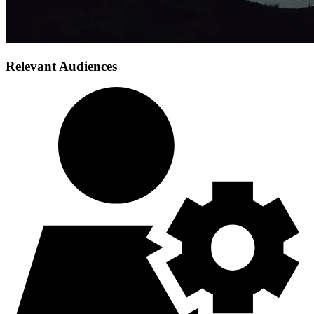
Relevant Audiences​​​​‌ ‍ ​‍​‍‌‍ ‌ ​‍‌‍‍‌‌‍‌ ‌‍‍‌‌‍ ‍​‍​‍​ ‍‍​‍​‍‌ ​ ‌‍​‌‌‍ ‍‌‍‍‌‌ ‌​‌ ‍‌​‍ ‍‌‍‍‌‌‍ ​‍​‍​‍ ​​‍​‍‌‍‍​‌ ​‍‌‍‌‌‌‍‌‍​‍​‍​ ‍‍​‍​‍‌‍‍​‌ ‌​‌ ‌​‌ ​​​ ‍‍​‍ ​‍ ‌‍ ​‌‍ ‌‍​ ‌‍​‌‌‍ ​‌‍‍​‌‍ ‌ ​ ‌ ‌​​ ‍‍​ ​ ​ ​ ​ ​ ​ ​ ​‍ ‌‍‍‌‌‍ ‍‌ ‌​‌‍‌‌‌‍ ‍‌ ‌​​‍ ‌‍‌‌‌‍‌​‌‍‍‌‌ ‌​​‍ ‌‍ ‌‌‍ ‌‍‌​‌‍‌‌​ ‌‌ ​​‌ ​‍‌‍‌‌‌ ​ ‌‍‌‌‌‍ ‍‌ ‌​‌‍​‌‌ ‌​‌‍‍‌‌‍ ‌‍ ‍​ ‍ ‌‍‍‌‌‍‌​​ ‌​ ‌​‌‍‌‍​ ‌‍​ ‍‌​ ‌‌​ ​‌​ ‍​‌‍‌‍​‍ ‌​ ​ ​ ‌‍​ ​​​ ​ ​‍ ‌​ ‌​​ ‍​‌‍‌​​ ‌‍​‍ ‌​ ‍​‌‍​‍‌‍‌‍​ ‍​​‍ ‌​ ‍​​ ​​​ ​ ​ ‌‌​ ‌ ‌‍‌​​ ​​‌‍​‌​ ‌​​ ‍‌‌‍‌‍​ ‌‌​ ‍ ‌ ‌​‌ ‍‌‌ ​​‌‍‌‌​ ‌‌ ​​‌ ​‍‌‍ ‌‍‌ ‌ ​‍‌‍​‌‌‍ ‌​ ‍ ‌ ​​‌‍​‌‌ ‌​‌‍‍​​ ‌‌‍​‌‌ ‌‌‌‍‌​‌‍‍‌‌‍‌‌‌‍ ‍‌‍​ ‌‍‌‌‌ ​ ​‍ ‍‌‍‍​‌‍‌‌‌‍​‌‌‍‌​‌‍‍‌‌‍ ‍‌‍‌ ​ ‌‍​‍‌‍​‌‌ ​ ‌‍‌‌‌‌‌‌‌ ​‍‌‍ ​​ ‌‌‍‍​‌ ‌​‌ ‌​‌ ​​​‍‌‌​ ​ ‌​​‌​‍‌‌​ ​‍‌​‌‍​‍‌‌​ ​‍‌​‌‍‌‍ ​‌‍ ‌‍​ ‌‍​‌‌‍ ​‌‍‍​‌‍ ‌ ​ ‌ ‌​​‍‌‌​ ​ ‌​​‌​ ​ ​ ​ ​ ​ ​ ​ ​‍‌‍‌‍‍‌‌‍‌​​ ‌​ ‌​‌‍‌‍​ ‌‍​ ‍‌​ ‌‌​ ​‌​ ‍​‌‍‌‍​‍ ‌​ ​ ​ ‌‍​ ​​​ ​ ​‍ ‌​ ‌​​ ‍​‌‍‌​​ ‌‍​‍ ‌​ ‍​‌‍​‍‌‍‌‍​ ‍​​‍ ‌​ ‍​​ ​​​ ​ ​ ‌‌​ ‌ ‌‍‌​​ ​​‌‍​‌​ ‌​​ ‍‌‌‍‌‍​ ‌‌​‍‌‍‌ ‌​‌ ‍‌‌ ​​‌‍‌‌​ ‌‌ ​​‌ ​‍‌‍ ‌‍‌ ‌ ​‍‌‍​‌‌‍ ‌​‍‌‍‌ ​​‌‍​‌‌ ‌​‌‍‍​​ ‌‌‍​‌‌ ‌‌‌‍‌​‌‍‍‌‌‍‌‌‌‍ ‍‌‍​ ‌‍‌‌‌ ​ ​‍ ‍‌‍‍​‌‍‌‌‌‍​‌‌‍‌​‌‍‍‌‌‍ ‍‌‍‌ ​‍‌‍‌ ​​‌‍‌‌‌ ​‍‌ ​ ‌ ​​‌‍‌‌‌‍​ ‌ ‌​‌‍‍‌‌ ‌‍‌‍‌‌​ ‌‌ ​​‌ ‌‌‌‍​‍‌‍ ​‌‍‍‌‌ ​ ‌‍‍​‌‍‌‌‌‍‌​​‍​‍‌ ‌