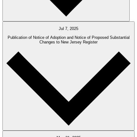
Jul 7, 2025
Publication of Notice of Adoption and Notice of Proposed Substantial
Changes to New Jersey Register​​​​‌ ‍ ​‍​‍‌‍ ‌ ​‍‌‍‍‌‌‍‌ ‌‍‍‌‌‍ ‍​‍​‍​ ‍‍​‍​‍‌ ​ ‌‍​‌‌‍ ‍‌‍‍‌‌ ‌​‌ ‍‌​‍ ‍‌‍‍‌‌‍ ​‍​‍​‍ ​​‍​‍‌‍‍​‌ ​‍‌‍‌‌‌‍‌‍​‍​‍​ ‍‍​‍​‍‌‍‍​‌ ‌​‌ ‌​‌ ​​​ ‍‍​‍ ​‍ ‌‍ ​‌‍ ‌‍​ ‌‍​‌‌‍ ​‌‍‍​‌‍ ‌ ​ ‌ ‌​​ ‍‍​ ​ ​ ​ ​ ​ ​ ​ ​‍ ‌‍‍‌‌‍ ‍‌ ‌​‌‍‌‌‌‍ ‍‌ ‌​​‍ ‌‍‌‌‌‍‌​‌‍‍‌‌ ‌​​‍ ‌‍ ‌‌‍ ‌‍‌​‌‍‌‌​ ‌‌ ​​‌ ​‍‌‍‌‌‌ ​ ‌‍‌‌‌‍ ‍‌ ‌​‌‍​‌‌ ‌​‌‍‍‌‌‍ ‌‍ ‍​ ‍ ‌‍‍‌‌‍‌​​ ‌​ ‌​‌‍‌‍​ ‌‍​ ‍‌​ ‌‌​ ​‌​ ‍​‌‍‌‍​‍ ‌​ ​ ​ ‌‍​ ​​​ ​ ​‍ ‌​ ‌​​ ‍​‌‍‌​​ ‌‍​‍ ‌​ ‍​‌‍​‍‌‍‌‍​ ‍​​‍ ‌​ ‍​​ ​​​ ​ ​ ‌‌​ ‌ ‌‍‌​​ ​​‌‍​‌​ ‌​​ ‍‌‌‍‌‍​ ‌‌​ ‍ ‌ ‌​‌ ‍‌‌ ​​‌‍‌‌​ ‌‌ ​​‌ ​‍‌‍ ‌‍‌ ‌ ​‍‌‍​‌‌‍ ‌​ ‍ ‌ ​​‌‍​‌‌ ‌​‌‍‍​​ ‌‌‍​ ‌‍ ‌‍ ‍‌ ‌​‌‍‌‌‌‍ ‍‌ ‌​‌‌​ ‌‍‌‌‌‍​ ‌ ‌​‌‍‍‌‌‍ ‌‍ ‍‌ ​ ​‍‌‌​ ‌‌‌​​‍‌‌ ‌‍‍ ‌‍‌‌‌ ‍‌​‍‌‌​ ​ ‌​‌​​‍‌‌​ ​ ‌​‌​​‍‌‌​ ​‍​ ​‍​ ​ ‌‍​‍‌‍‌‌​ ‍‌​ ​‍​ ‌‌​ ‌‌​ ​ ​ ​‌​ ‌ ​ ‍​‌‍​‍​‍‌‌​ ​‍​ ​‍​‍‌‌​ ‌‌‌​‌​​‍ ‍‌‍​ ‌‍ ‌‍ ‍‌ ‌​‌‍‌‌‌‍ ‍‌ ‌​​‍‌‌​ ‌‌‌​​‍‌‌ ‌‍‍ ‌‍‌‌‌ ‍‌​‍‌‌​ ​ ‌​‌​​‍‌‌​ ​ ‌​‌​​‍‌‌​ ​‍​ ​‍‌‍​ ‌‍‌‍‌‍​ ‌‍‌​‌‍‌‍‌‍‌‌​ ‍‌‌‍‌‍​ ‌‍​ ‌ ‌‍‌‍​ ‍​​‍‌‌​ ​‍​ ​‍​‍‌‌​ ‌‌‌​‌​​‍ ‍‌‍‍‌‌ ‌​‌‍‌‌‌‍ ‌‌ ​ ​‍‌‌​ ‌‌‌​​‍‌‌ ‌‍‍ ‌‍‌‌‌ ‍‌​‍‌‌​ ​ ‌​‌​​‍‌‌​ ​ ‌​‌​​‍‌‌​ ​‍​ ​‍‌‍​‌​ ​‌​ ‌‌​ ‌‍‌‍‌‌​ ​​​ ​‌​ ​ ‌‍‌‌‌‍‌‌‌‍‌‌​ ‍‌​‍‌‌​ ​‍​ ​‍​‍‌‌​ ‌‌‌​‌​​‍ ‍‌‍‍​‌‍‌‌‌‍​‌‌‍‌​‌‍‍‌‌‍ ‍‌‍‌ ​ ‌‍​‍‌‍​‌‌ ​ ‌‍‌‌‌‌‌‌‌ ​‍‌‍ ​​ ‌‌‍‍​‌ ‌​‌ ‌​‌ ​​​‍‌‌​ ​ ‌​​‌​‍‌‌​ ​‍‌​‌‍​‍‌‌​ ​‍‌​‌‍‌‍ ​‌‍ ‌‍​ ‌‍​‌‌‍ ​‌‍‍​‌‍ ‌ ​ ‌ ‌​​‍‌‌​ ​ ‌​​‌​ ​ ​ ​ ​ ​ ​ ​ ​‍‌‍‌‍‍‌‌‍‌​​ ‌​ ‌​‌‍‌‍​ ‌‍​ ‍‌​ ‌‌​ ​‌​ ‍​‌‍‌‍​‍ ‌​ ​ ​ ‌‍​ ​​​ ​ ​‍ ‌​ ‌​​ ‍​‌‍‌​​ ‌‍​‍ ‌​ ‍​‌‍​‍‌‍‌‍​ ‍​​‍ ‌​ ‍​​ ​​​ ​ ​ ‌‌​ ‌ ‌‍‌​​ ​​‌‍​‌​ ‌​​ ‍‌‌‍‌‍​ ‌‌​‍‌‍‌ ‌​‌ ‍‌‌ ​​‌‍‌‌​ ‌‌ ​​‌ ​‍‌‍ ‌‍‌ ‌ ​‍‌‍​‌‌‍ ‌​‍‌‍‌ ​​‌‍​‌‌ ‌​‌‍‍​​ ‌‌‍​ ‌‍ ‌‍ ‍‌ ‌​‌‍‌‌‌‍ ‍‌ ‌​‌‌​ ‌‍‌‌‌‍​ ‌ ‌​‌‍‍‌‌‍ ‌‍ ‍‌ ​ ​‍‌‌​ ‌‌‌​​‍‌‌ ‌‍‍ ‌‍‌‌‌ ‍‌​‍‌‌​ ​ ‌​‌​​‍‌‌​ ​ ‌​‌​​‍‌‌​ ​‍​ ​‍​ ​ ‌‍​‍‌‍‌‌​ ‍‌​ ​‍​ ‌‌​ ‌‌​ ​ ​ ​‌​ ‌ ​ ‍​‌‍​‍​‍‌‌​ ​‍​ ​‍​‍‌‌​ ‌‌‌​‌​​‍ ‍‌‍​ ‌‍ ‌‍ ‍‌ ‌​‌‍‌‌‌‍ ‍‌ ‌​​‍‌‌​ ‌‌‌​​‍‌‌ ‌‍‍ ‌‍‌‌‌ ‍‌​‍‌‌​ ​ ‌​‌​​‍‌‌​ ​ ‌​‌​​‍‌‌​ ​‍​ ​‍‌‍​ ‌‍‌‍‌‍​ ‌‍‌​‌‍‌‍‌‍‌‌​ ‍‌‌‍‌‍​ ‌‍​ ‌ ‌‍‌‍​ ‍​​‍‌‌​ ​‍​ ​‍​‍‌‌​ ‌‌‌​‌​​‍ ‍‌‍‍‌‌ ‌​‌‍‌‌‌‍ ‌‌ ​ ​‍‌‌​ ‌‌‌​​‍‌‌ ‌‍‍ ‌‍‌‌‌ ‍‌​‍‌‌​ ​ ‌​‌​​‍‌‌​ ​ ‌​‌​​‍‌‌​ ​‍​ ​‍‌‍​‌​ ​‌​ ‌‌​ ‌‍‌‍‌‌​ ​​​ ​‌​ ​ ‌‍‌‌‌‍‌‌‌‍‌‌​ ‍‌​‍‌‌​ ​‍​ ​‍​‍‌‌​ ‌‌‌​‌​​‍ ‍‌‍‍​‌‍‌‌‌‍​‌‌‍‌​‌‍‍‌‌‍ ‍‌‍‌ ​‍‌‍‌ ​​‌‍‌‌‌ ​‍‌ ​ ‌ ​​‌‍‌‌‌‍​ ‌ ‌​‌‍‍‌‌ ‌‍‌‍‌‌​ ‌‌ ​​‌ ‌‌‌‍​‍‌‍ ​‌‍‍‌‌ ​ ‌‍‍​‌‍‌‌‌‍‌​​‍​‍‌ ‌