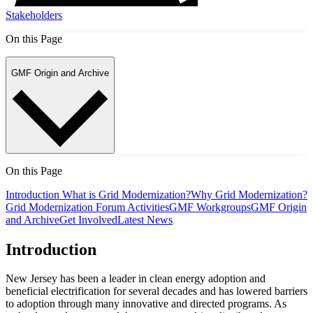
Stakeholders​​​​‌ ‍ ​‍​‍‌‍ ‌ ​‍‌‍‍‌‌‍‌ ‌‍‍‌‌‍ ‍​‍​‍​ ‍‍​‍​‍‌ ​ ‌‍​‌‌‍ ‍‌‍‍‌‌ ‌​‌ ‍‌​‍ ‍‌‍‍‌‌‍ ​‍​‍​‍ ​​‍​‍‌‍‍​‌ ​‍‌‍‌‌‌‍‌‍​‍​‍​ ‍‍​‍​‍‌‍‍​‌ ‌​‌ ‌​‌ ​​​ ‍‍​‍ ​‍ ‌‍ ​‌‍ ‌‍​ ‌‍​‌‌‍ ​‌‍‍​‌‍ ‌ ​ ‌ ‌​​ ‍‍​ ​ ​ ​ ​ ​ ​ ​ ​‍ ‌‍‍‌‌‍ ‍‌ ‌​‌‍‌‌‌‍ ‍‌ ‌​​‍ ‌‍‌‌‌‍‌​‌‍‍‌‌ ‌​​‍ ‌‍ ‌‌‍ ‌‍‌​‌‍‌‌​ ‌‌ ​​‌ ​‍‌‍‌‌‌ ​ ‌‍‌‌‌‍ ‍‌ ‌​‌‍​‌‌ ‌​‌‍‍‌‌‍ ‌‍ ‍​ ‍ ‌‍‍‌‌‍‌​​ ‌‌‍‌​​ ​‌‌‍​‍​ ‍​​ ‌​‌‍​‌​ ​​​ ‍​​‍ ‌​ ‌​​ ​ ​ ​‍​ ‌​​‍ ‌​ ‌​​ ‍​‌‍‌‍‌‍‌‍​‍ ‌‌‍​‌​ ‌​​ ​ ​ ‌‍​‍ ‌​ ‌​​ ​‍​ ‌ ​ ​​​ ‌‍‌‍​‍‌‍​‍​ ​‌​ ​ ‌‍‌​‌‍‌‍‌‍‌‌​ ‍ ‌ ‌​‌ ‍‌‌ ​​‌‍‌‌​ ‌‌‍​‌‌ ‌‌‌‍‌​‌‍‍‌‌‍‌‌‌‍ ‍‌‍​ ‌‍‌‌​ ‍ ‌ ​​‌‍​‌‌ ‌​‌‍‍​​ ‌‌ ‌​‌‍‍‌‌ ‌​‌‍ ​‌‍‌‌​ ‌‍​‍‌‍​‌‌ ​ ‌‍‌‌‌‌‌‌‌ ​‍‌‍ ​​ ‌‌‍‍​‌ ‌​‌ ‌​‌ ​​​‍‌‌​ ​ ‌​​‌​‍‌‌​ ​‍‌​‌‍​‍‌‌​ ​‍‌​‌‍‌‍ ​‌‍ ‌‍​ ‌‍​‌‌‍ ​‌‍‍​‌‍ ‌ ​ ‌ ‌​​‍‌‌​ ​ ‌​​‌​ ​ ​ ​ ​ ​ ​ ​ ​‍‌‍‌‍‍‌‌‍‌​​ ‌‌‍‌​​ ​‌‌‍​‍​ ‍​​ ‌​‌‍​‌​ ​​​ ‍​​‍ ‌​ ‌​​ ​ ​ ​‍​ ‌​​‍ ‌​ ‌​​ ‍​‌‍‌‍‌‍‌‍​‍ ‌‌‍​‌​ ‌​​ ​ ​ ‌‍​‍ ‌​ ‌​​ ​‍​ ‌ ​ ​​​ ‌‍‌‍​‍‌‍​‍​ ​‌​ ​ ‌‍‌​‌‍‌‍‌‍‌‌​‍‌‍‌ ‌​‌ ‍‌‌ ​​‌‍‌‌​ ‌‌‍​‌‌ ‌‌‌‍‌​‌‍‍‌‌‍‌‌‌‍ ‍‌‍​ ‌‍‌‌​‍‌‍‌ ​​‌‍​‌‌ ‌​‌‍‍​​ ‌‌ ‌​‌‍‍‌‌ ‌​‌‍ ​‌‍‌‌​‍‌‍‌ ​​‌‍‌‌‌ ​‍‌ ​ ‌ ​​‌‍‌‌‌‍​ ‌ ‌​‌‍‍‌‌ ‌‍‌‍‌‌​ ‌‌ ​​‌ ‌‌‌‍​‍‌‍ ​‌‍‍‌‌ ​ ‌‍‍​‌‍‌‌‌‍‌​​‍​‍‌ ‌
On this Page
GMF Origin and Archive​​​​‌ ‍ ​‍​‍‌‍ ‌ ​‍‌‍‍‌‌‍‌ ‌‍‍‌‌‍ ‍​‍​‍​ ‍‍​‍​‍‌ ​ ‌‍​‌‌‍ ‍‌‍‍‌‌ ‌​‌ ‍‌​‍ ‍‌‍‍‌‌‍ ​‍​‍​‍ ​​‍​‍‌‍‍​‌ ​‍‌‍‌‌‌‍‌‍​‍​‍​ ‍‍​‍​‍‌‍‍​‌ ‌​‌ ‌​‌ ​​​ ‍‍​‍ ​‍ ‌‍ ​‌‍ ‌‍​ ‌‍​‌‌‍ ​‌‍‍​‌‍ ‌ ​ ‌ ‌​​ ‍‍​ ​ ​ ​ ​ ​ ​ ​ ​‍ ‌‍‍‌‌‍ ‍‌ ‌​‌‍‌‌‌‍ ‍‌ ‌​​‍ ‌‍‌‌‌‍‌​‌‍‍‌‌ ‌​​‍ ‌‍ ‌‌‍ ‌‍‌​‌‍‌‌​ ‌‌ ​​‌ ​‍‌‍‌‌‌ ​ ‌‍‌‌‌‍ ‍‌ ‌​‌‍​‌‌ ‌​‌‍‍‌‌‍ ‌‍ ‍​ ‍ ‌‍‍‌‌‍‌​​ ‌​ ‌​‌‍‌‍​ ‌‍​ ‍‌​ ‌‌​ ​‌​ ‍​‌‍‌‍​‍ ‌​ ​ ​ ‌‍​ ​​​ ​ ​‍ ‌​ ‌​​ ‍​‌‍‌​​ ‌‍​‍ ‌​ ‍​‌‍​‍‌‍‌‍​ ‍​​‍ ‌​ ‍​​ ​​​ ​ ​ ‌‌​ ‌ ‌‍‌​​ ​​‌‍​‌​ ‌​​ ‍‌‌‍‌‍​ ‌‌​ ‍ ‌ ‌​‌ ‍‌‌ ​​‌‍‌‌​ ‌‌ ​​‌ ​‍‌‍ ‌‍‌ ‌ ​‍‌‍​‌‌‍ ‌​ ‍ ‌ ​​‌‍​‌‌ ‌​‌‍‍​​ ‌‌‍​ ‌‍ ‌‍ ‍‌ ‌​‌‍‌‌‌‍ ‍‌ ‌​‌‌​ ‌‍‌‌‌‍​ ‌ ‌​‌‍‍‌‌‍ ‌‍ ‍‌ ​ ​‍‌‌​ ‌‌‌​​‍‌‌ ‌‍‍ ‌‍‌‌‌ ‍‌​‍‌‌​ ​ ‌​‌​​‍‌‌​ ​ ‌​‌​​‍‌‌​ ​‍​ ​‍​ ​ ‌‍​‍‌‍‌‌​ ‍‌​ ​‍​ ‌‌​ ‌‌​ ​ ​ ​‌​ ‌ ​ ‍​‌‍​‍​‍‌‌​ ​‍​ ​‍​‍‌‌​ ‌‌‌​‌​​‍ ‍‌‍‍​‌‍‌‌‌‍​‌‌‍‌​‌‍‍‌‌‍ ‍‌‍‌ ​ ‌‍​‍‌‍​‌‌ ​ ‌‍‌‌‌‌‌‌‌ ​‍‌‍ ​​ ‌‌‍‍​‌ ‌​‌ ‌​‌ ​​​‍‌‌​ ​ ‌​​‌​‍‌‌​ ​‍‌​‌‍​‍‌‌​ ​‍‌​‌‍‌‍ ​‌‍ ‌‍​ ‌‍​‌‌‍ ​‌‍‍​‌‍ ‌ ​ ‌ ‌​​‍‌‌​ ​ ‌​​‌​ ​ ​ ​ ​ ​ ​ ​ ​‍‌‍‌‍‍‌‌‍‌​​ ‌​ ‌​‌‍‌‍​ ‌‍​ ‍‌​ ‌‌​ ​‌​ ‍​‌‍‌‍​‍ ‌​ ​ ​ ‌‍​ ​​​ ​ ​‍ ‌​ ‌​​ ‍​‌‍‌​​ ‌‍​‍ ‌​ ‍​‌‍​‍‌‍‌‍​ ‍​​‍ ‌​ ‍​​ ​​​ ​ ​ ‌‌​ ‌ ‌‍‌​​ ​​‌‍​‌​ ‌​​ ‍‌‌‍‌‍​ ‌‌​‍‌‍‌ ‌​‌ ‍‌‌ ​​‌‍‌‌​ ‌‌ ​​‌ ​‍‌‍ ‌‍‌ ‌ ​‍‌‍​‌‌‍ ‌​‍‌‍‌ ​​‌‍​‌‌ ‌​‌‍‍​​ ‌‌‍​ ‌‍ ‌‍ ‍‌ ‌​‌‍‌‌‌‍ ‍‌ ‌​‌‌​ ‌‍‌‌‌‍​ ‌ ‌​‌‍‍‌‌‍ ‌‍ ‍‌ ​ ​‍‌‌​ ‌‌‌​​‍‌‌ ‌‍‍ ‌‍‌‌‌ ‍‌​‍‌‌​ ​ ‌​‌​​‍‌‌​ ​ ‌​‌​​‍‌‌​ ​‍​ ​‍​ ​ ‌‍​‍‌‍‌‌​ ‍‌​ ​‍​ ‌‌​ ‌‌​ ​ ​ ​‌​ ‌ ​ ‍​‌‍​‍​‍‌‌​ ​‍​ ​‍​‍‌‌​ ‌‌‌​‌​​‍ ‍‌‍‍​‌‍‌‌‌‍​‌‌‍‌​‌‍‍‌‌‍ ‍‌‍‌ ​‍‌‍‌ ​​‌‍‌‌‌ ​‍‌ ​ ‌ ​​‌‍‌‌‌‍​ ‌ ‌​‌‍‍‌‌ ‌‍‌‍‌‌​ ‌‌ ​​‌ ‌‌‌‍​‍‌‍ ​‌‍‍‌‌ ​ ‌‍‍​‌‍‌‌‌‍‌​​‍​‍‌ ‌
On this Page
Introduction
What is Grid Modernization?
Why Grid Modernization?
Grid Modernization Forum Activities
GMF Workgroups
GMF Origin
and Archive
Get Involved
Latest News
Introduction ​​​​‌ ‍ ​‍​‍‌‍ ‌ ​‍‌‍‍‌‌‍‌ ‌‍‍‌‌‍ ‍​‍​‍​ ‍‍​‍​‍‌ ​ ‌‍​‌‌‍ ‍‌‍‍‌‌ ‌​‌ ‍‌​‍ ‍‌‍‍‌‌‍ ​‍​‍​‍ ​​‍​‍‌‍‍​‌ ​‍‌‍‌‌‌‍‌‍​‍​‍​ ‍‍​‍​‍‌‍‍​‌ ‌​‌ ‌​‌ ​​​ ‍‍​‍ ​‍ ‌‍ ​‌‍ ‌‍​ ‌‍​‌‌‍ ​‌‍‍​‌‍ ‌ ​ ‌ ‌​​ ‍‍​ ​ ​ ​ ​ ​ ​ ​ ​‍ ‌‍‍‌‌‍ ‍‌ ‌​‌‍‌‌‌‍ ‍‌ ‌​​‍ ‌‍‌‌‌‍‌​‌‍‍‌‌ ‌​​‍ ‌‍ ‌‌‍ ‌‍‌​‌‍‌‌​ ‌‌ ​​‌ ​‍‌‍‌‌‌ ​ ‌‍‌‌‌‍ ‍‌ ‌​‌‍​‌‌ ‌​‌‍‍‌‌‍ ‌‍ ‍​ ‍ ‌‍‍‌‌‍‌​​ ‌​ ‌​‌‍‌‍​ ‌‍​ ‍‌​ ‌‌​ ​‌​ ‍​‌‍‌‍​‍ ‌​ ​ ​ ‌‍​ ​​​ ​ ​‍ ‌​ ‌​​ ‍​‌‍‌​​ ‌‍​‍ ‌​ ‍​‌‍​‍‌‍‌‍​ ‍​​‍ ‌​ ‍​​ ​​​ ​ ​ ‌‌​ ‌ ‌‍‌​​ ​​‌‍​‌​ ‌​​ ‍‌‌‍‌‍​ ‌‌​ ‍ ‌ ‌​‌ ‍‌‌ ​​‌‍‌‌​ ‌‌ ​​‌ ​‍‌‍ ‌‍‌ ‌ ​‍‌‍​‌‌‍ ‌​ ‍ ‌ ​​‌‍​‌‌ ‌​‌‍‍​​ ‌‌‍​ ‌‍ ‌‍ ‍‌ ‌​‌‍‌‌‌‍ ‍‌ ‌​‌‌​ ‌‍‌‌‌‍​ ‌ ‌​‌‍‍‌‌‍ ‌‍ ‍‌ ​ ​‍‌‌​ ‌‌‌​​‍‌‌ ‌‍‍ ‌‍‌‌‌ ‍‌​‍‌‌​ ​ ‌​‌​​‍‌‌​ ​ ‌​‌​​‍‌‌​ ​‍​ ​‍‌‍​‍​ ‍​​ ‍‌‌‍​ ‌‍​‍​ ​​​ ‌​​ ‍‌​ ‌‌‌‍​‍​ ‍​‌‍‌‍​‍‌‌​ ​‍​ ​‍​‍‌‌​ ‌‌‌​‌​​‍ ‍‌‍‍​‌‍‌‌‌‍​‌‌‍‌​‌‍‍‌‌‍ ‍‌‍‌ ​ ‌‍​‍‌‍​‌‌ ​ ‌‍‌‌‌‌‌‌‌ ​‍‌‍ ​​ ‌‌‍‍​‌ ‌​‌ ‌​‌ ​​​‍‌‌​ ​ ‌​​‌​‍‌‌​ ​‍‌​‌‍​‍‌‌​ ​‍‌​‌‍‌‍ ​‌‍ ‌‍​ ‌‍​‌‌‍ ​‌‍‍​‌‍ ‌ ​ ‌ ‌​​‍‌‌​ ​ ‌​​‌​ ​ ​ ​ ​ ​ ​ ​ ​‍‌‍‌‍‍‌‌‍‌​​ ‌​ ‌​‌‍‌‍​ ‌‍​ ‍‌​ ‌‌​ ​‌​ ‍​‌‍‌‍​‍ ‌​ ​ ​ ‌‍​ ​​​ ​ ​‍ ‌​ ‌​​ ‍​‌‍‌​​ ‌‍​‍ ‌​ ‍​‌‍​‍‌‍‌‍​ ‍​​‍ ‌​ ‍​​ ​​​ ​ ​ ‌‌​ ‌ ‌‍‌​​ ​​‌‍​‌​ ‌​​ ‍‌‌‍‌‍​ ‌‌​‍‌‍‌ ‌​‌ ‍‌‌ ​​‌‍‌‌​ ‌‌ ​​‌ ​‍‌‍ ‌‍‌ ‌ ​‍‌‍​‌‌‍ ‌​‍‌‍‌ ​​‌‍​‌‌ ‌​‌‍‍​​ ‌‌‍​ ‌‍ ‌‍ ‍‌ ‌​‌‍‌‌‌‍ ‍‌ ‌​‌‌​ ‌‍‌‌‌‍​ ‌ ‌​‌‍‍‌‌‍ ‌‍ ‍‌ ​ ​‍‌‌​ ‌‌‌​​‍‌‌ ‌‍‍ ‌‍‌‌‌ ‍‌​‍‌‌​ ​ ‌​‌​​‍‌‌​ ​ ‌​‌​​‍‌‌​ ​‍​ ​‍‌‍​‍​ ‍​​ ‍‌‌‍​ ‌‍​‍​ ​​​ ‌​​ ‍‌​ ‌‌‌‍​‍​ ‍​‌‍‌‍​‍‌‌​ ​‍​ ​‍​‍‌‌​ ‌‌‌​‌​​‍ ‍‌‍‍​‌‍‌‌‌‍​‌‌‍‌​‌‍‍‌‌‍ ‍‌‍‌ ​‍‌‍‌ ​​‌‍‌‌‌ ​‍‌ ​ ‌ ​​‌‍‌‌‌‍​ ‌ ‌​‌‍‍‌‌ ‌‍‌‍‌‌​ ‌‌ ​​‌ ‌‌‌‍​‍‌‍ ​‌‍‍‌‌ ​ ‌‍‍​‌‍‌‌‌‍‌​​‍​‍‌ ‌
New Jersey has been a leader in clean energy adoption and
beneficial electrification for several decades and has lowered barriers
to adoption through many innovative and directed programs. As