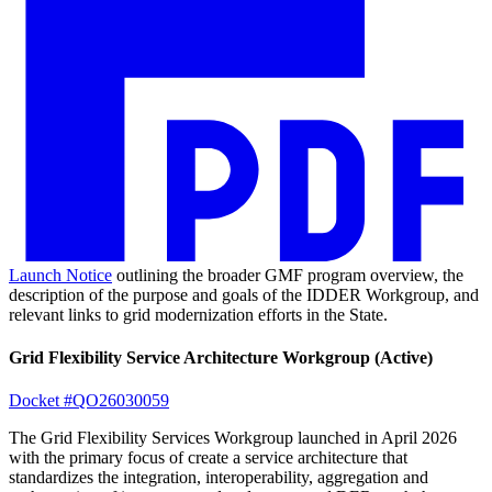
Launch Notice​​​​‌ ‍ ​‍​‍‌‍ ‌ ​‍‌‍‍‌‌‍‌ ‌‍‍‌‌‍ ‍​‍​‍​ ‍‍​‍​‍‌ ​ ‌‍​‌‌‍ ‍‌‍‍‌‌ ‌​‌ ‍‌​‍ ‍‌‍‍‌‌‍ ​‍​‍​‍ ​​‍​‍‌‍‍​‌ ​‍‌‍‌‌‌‍‌‍​‍​‍​ ‍‍​‍​‍‌‍‍​‌ ‌​‌ ‌​‌ ​​​ ‍‍​‍ ​‍ ‌‍ ​‌‍ ‌‍​ ‌‍​‌‌‍ ​‌‍‍​‌‍ ‌ ​ ‌ ‌​​ ‍‍​ ​ ​ ​ ​ ​ ​ ​ ​‍ ‌‍‍‌‌‍ ‍‌ ‌​‌‍‌‌‌‍ ‍‌ ‌​​‍ ‌‍‌‌‌‍‌​‌‍‍‌‌ ‌​​‍ ‌‍ ‌‌‍ ‌‍‌​‌‍‌‌​ ‌‌ ​​‌ ​‍‌‍‌‌‌ ​ ‌‍‌‌‌‍ ‍‌ ‌​‌‍​‌‌ ‌​‌‍‍‌‌‍ ‌‍ ‍​ ‍ ‌‍‍‌‌‍‌​​ ‌​ ‌​‌‍‌‍​ ‌‍​ ‍‌​ ‌‌​ ​‌​ ‍​‌‍‌‍​‍ ‌​ ​ ​ ‌‍​ ​​​ ​ ​‍ ‌​ ‌​​ ‍​‌‍‌​​ ‌‍​‍ ‌​ ‍​‌‍​‍‌‍‌‍​ ‍​​‍ ‌​ ‍​​ ​​​ ​ ​ ‌‌​ ‌ ‌‍‌​​ ​​‌‍​‌​ ‌​​ ‍‌‌‍‌‍​ ‌‌​ ‍ ‌ ‌​‌ ‍‌‌ ​​‌‍‌‌​ ‌‌ ​​‌ ​‍‌‍ ‌‍‌ ‌ ​‍‌‍​‌‌‍ ‌​ ‍ ‌ ​​‌‍​‌‌ ‌​‌‍‍​​ ‌‌‍​ ‌‍ ‌‍ ‍‌ ‌​‌‍‌‌‌‍ ‍‌ ‌​‌‌​ ‌‍‌‌‌‍​ ‌ ‌​‌‍‍‌‌‍ ‌‍ ‍‌ ​ ​‍‌‌​ ‌‌‌​​‍‌‌ ‌‍‍ ‌‍‌‌‌ ‍‌​‍‌‌​ ​ ‌​‌​​‍‌‌​ ​ ‌​‌​​‍‌‌​ ​‍​ ​‍‌‍​‌‌‍​‍‌‍​‌‌‍​‌‌‍​‍‌‍‌‌​ ‌‍‌‍​‌​ ​‌‌‍‌‌​ ​‌‌‍‌‌​‍‌‌​ ​‍​ ​‍​‍‌‌​ ‌‌‌​‌​​‍ ‍‌‍​ ‌‍ ‌‍ ‍‌ ‌​‌‍‌‌‌‍ ‍‌ ‌​​‍‌‌​ ‌‌‌​​‍‌‌ ‌‍‍ ‌‍‌‌‌ ‍‌​‍‌‌​ ​ ‌​‌​​‍‌‌​ ​ ‌​‌​​‍‌‌​ ​‍​ ​‍​ ​​​ ​​​ ‌ ‌‍​ ‌‍​ ​ ​‌​ ‍‌​ ‌‍​ ​‌​ ‌‍‌‍​ ​ ‍‌​‍‌‌​ ​‍​ ​‍​‍‌‌​ ‌‌‌​‌​​‍ ‍‌‍​ ‌‍‍​‌‍‍‌‌‍ ​‌‍‌​‌ ​‍‌‍‌‌‌‍ ‍​‍‌‌​ ‌‌‌​​‍‌‌ ‌‍‍ ‌‍‌‌‌ ‍‌​‍‌‌​ ​ ‌​‌​​‍‌‌​ ​ ‌​‌​​‍‌‌​ ​‍​ ​‍​ ‌‌‌‍‌‌​ ‌​‌‍​ ​ ​‌‌‍​ ​ ‌ ‌‍​ ​ ‍‌‌‍‌​‌‍​‌​ ‍‌​‍‌‌​ ​‍​ ​‍​‍‌‌​ ‌‌‌​‌​​‍ ‍‌ ‌​‌‍‌‌‌ ‍​‌ ‌​​ ‌‍​‍‌‍​‌‌ ​ ‌‍‌‌‌‌‌‌‌ ​‍‌‍ ​​ ‌‌‍‍​‌ ‌​‌ ‌​‌ ​​​‍‌‌​ ​ ‌​​‌​‍‌‌​ ​‍‌​‌‍​‍‌‌​ ​‍‌​‌‍‌‍ ​‌‍ ‌‍​ ‌‍​‌‌‍ ​‌‍‍​‌‍ ‌ ​ ‌ ‌​​‍‌‌​ ​ ‌​​‌​ ​ ​ ​ ​ ​ ​ ​ ​‍‌‍‌‍‍‌‌‍‌​​ ‌​ ‌​‌‍‌‍​ ‌‍​ ‍‌​ ‌‌​ ​‌​ ‍​‌‍‌‍​‍ ‌​ ​ ​ ‌‍​ ​​​ ​ ​‍ ‌​ ‌​​ ‍​‌‍‌​​ ‌‍​‍ ‌​ ‍​‌‍​‍‌‍‌‍​ ‍​​‍ ‌​ ‍​​ ​​​ ​ ​ ‌‌​ ‌ ‌‍‌​​ ​​‌‍​‌​ ‌​​ ‍‌‌‍‌‍​ ‌‌​‍‌‍‌ ‌​‌ ‍‌‌ ​​‌‍‌‌​ ‌‌ ​​‌ ​‍‌‍ ‌‍‌ ‌ ​‍‌‍​‌‌‍ ‌​‍‌‍‌ ​​‌‍​‌‌ ‌​‌‍‍​​ ‌‌‍​ ‌‍ ‌‍ ‍‌ ‌​‌‍‌‌‌‍ ‍‌ ‌​‌‌​ ‌‍‌‌‌‍​ ‌ ‌​‌‍‍‌‌‍ ‌‍ ‍‌ ​ ​‍‌‌​ ‌‌‌​​‍‌‌ ‌‍‍ ‌‍‌‌‌ ‍‌​‍‌‌​ ​ ‌​‌​​‍‌‌​ ​ ‌​‌​​‍‌‌​ ​‍​ ​‍‌‍​‌‌‍​‍‌‍​‌‌‍​‌‌‍​‍‌‍‌‌​ ‌‍‌‍​‌​ ​‌‌‍‌‌​ ​‌‌‍‌‌​‍‌‌​ ​‍​ ​‍​‍‌‌​ ‌‌‌​‌​​‍ ‍‌‍​ ‌‍ ‌‍ ‍‌ ‌​‌‍‌‌‌‍ ‍‌ ‌​​‍‌‌​ ‌‌‌​​‍‌‌ ‌‍‍ ‌‍‌‌‌ ‍‌​‍‌‌​ ​ ‌​‌​​‍‌‌​ ​ ‌​‌​​‍‌‌​ ​‍​ ​‍​ ​​​ ​​​ ‌ ‌‍​ ‌‍​ ​ ​‌​ ‍‌​ ‌‍​ ​‌​ ‌‍‌‍​ ​ ‍‌​‍‌‌​ ​‍​ ​‍​‍‌‌​ ‌‌‌​‌​​‍ ‍‌‍​ ‌‍‍​‌‍‍‌‌‍ ​‌‍‌​‌ ​‍‌‍‌‌‌‍ ‍​‍‌‌​ ‌‌‌​​‍‌‌ ‌‍‍ ‌‍‌‌‌ ‍‌​‍‌‌​ ​ ‌​‌​​‍‌‌​ ​ ‌​‌​​‍‌‌​ ​‍​ ​‍​ ‌‌‌‍‌‌​ ‌​‌‍​ ​ ​‌‌‍​ ​ ‌ ‌‍​ ​ ‍‌‌‍‌​‌‍​‌​ ‍‌​‍‌‌​ ​‍​ ​‍​‍‌‌​ ‌‌‌​‌​​‍ ‍‌ ‌​‌‍‌‌‌ ‍​‌ ‌​​‍‌‍‌ ​​‌‍‌‌‌ ​‍‌ ​ ‌ ​​‌‍‌‌‌‍​ ‌ ‌​‌‍‍‌‌ ‌‍‌‍‌‌​ ‌‌ ​​‌ ‌‌‌‍​‍‌‍ ​‌‍‍‌‌ ​ ‌‍‍​‌‍‌‌‌‍‌​​‍​‍‌ ‌
outlining the broader GMF program overview, the
description of the purpose and goals of the IDDER Workgroup, and
relevant links to grid modernization efforts in the State.​​​​‌ ‍ ​‍​‍‌‍ ‌ ​‍‌‍‍‌‌‍‌ ‌‍‍‌‌‍ ‍​‍​‍​ ‍‍​‍​‍‌ ​ ‌‍​‌‌‍ ‍‌‍‍‌‌ ‌​‌ ‍‌​‍ ‍‌‍‍‌‌‍ ​‍​‍​‍ ​​‍​‍‌‍‍​‌ ​‍‌‍‌‌‌‍‌‍​‍​‍​ ‍‍​‍​‍‌‍‍​‌ ‌​‌ ‌​‌ ​​​ ‍‍​‍ ​‍ ‌‍ ​‌‍ ‌‍​ ‌‍​‌‌‍ ​‌‍‍​‌‍ ‌ ​ ‌ ‌​​ ‍‍​ ​ ​ ​ ​ ​ ​ ​ ​‍ ‌‍‍‌‌‍ ‍‌ ‌​‌‍‌‌‌‍ ‍‌ ‌​​‍ ‌‍‌‌‌‍‌​‌‍‍‌‌ ‌​​‍ ‌‍ ‌‌‍ ‌‍‌​‌‍‌‌​ ‌‌ ​​‌ ​‍‌‍‌‌‌ ​ ‌‍‌‌‌‍ ‍‌ ‌​‌‍​‌‌ ‌​‌‍‍‌‌‍ ‌‍ ‍​ ‍ ‌‍‍‌‌‍‌​​ ‌​ ‌​‌‍‌‍​ ‌‍​ ‍‌​ ‌‌​ ​‌​ ‍​‌‍‌‍​‍ ‌​ ​ ​ ‌‍​ ​​​ ​ ​‍ ‌​ ‌​​ ‍​‌‍‌​​ ‌‍​‍ ‌​ ‍​‌‍​‍‌‍‌‍​ ‍​​‍ ‌​ ‍​​ ​​​ ​ ​ ‌‌​ ‌ ‌‍‌​​ ​​‌‍​‌​ ‌​​ ‍‌‌‍‌‍​ ‌‌​ ‍ ‌ ‌​‌ ‍‌‌ ​​‌‍‌‌​ ‌‌ ​​‌ ​‍‌‍ ‌‍‌ ‌ ​‍‌‍​‌‌‍ ‌​ ‍ ‌ ​​‌‍​‌‌ ‌​‌‍‍​​ ‌‌‍​ ‌‍ ‌‍ ‍‌ ‌​‌‍‌‌‌‍ ‍‌ ‌​‌‌​ ‌‍‌‌‌‍​ ‌ ‌​‌‍‍‌‌‍ ‌‍ ‍‌ ​ ​‍‌‌​ ‌‌‌​​‍‌‌ ‌‍‍ ‌‍‌‌‌ ‍‌​‍‌‌​ ​ ‌​‌​​‍‌‌​ ​ ‌​‌​​‍‌‌​ ​‍​ ​‍‌‍​‌‌‍​‍‌‍​‌‌‍​‌‌‍​‍‌‍‌‌​ ‌‍‌‍​‌​ ​‌‌‍‌‌​ ​‌‌‍‌‌​‍‌‌​ ​‍​ ​‍​‍‌‌​ ‌‌‌​‌​​‍ ‍‌‍​ ‌‍ ‌‍ ‍‌ ‌​‌‍‌‌‌‍ ‍‌ ‌​​‍‌‌​ ‌‌‌​​‍‌‌ ‌‍‍ ‌‍‌‌‌ ‍‌​‍‌‌​ ​ ‌​‌​​‍‌‌​ ​ ‌​‌​​‍‌‌​ ​‍​ ​‍​ ​​​ ​​​ ‌ ‌‍​ ‌‍​ ​ ​‌​ ‍‌​ ‌‍​ ​‌​ ‌‍‌‍​ ​ ‍‌​‍‌‌​ ​‍​ ​‍​‍‌‌​ ‌‌‌​‌​​‍ ‍‌‍​ ‌‍‍​‌‍‍‌‌‍ ​‌‍‌​‌ ​‍‌‍‌‌‌‍ ‍​‍‌‌​ ‌‌‌​​‍‌‌ ‌‍‍ ‌‍‌‌‌ ‍‌​‍‌‌​ ​ ‌​‌​​‍‌‌​ ​ ‌​‌​​‍‌‌​ ​‍​ ​‍​ ‍‌‌‍​‌‌‍‌​‌‍‌​‌‍‌‌​ ‌​​ ‌‌​ ‌​​ ‌‌‌‍​‍​ ​ ​ ‌ ​‍‌‌​ ​‍​ ​‍​‍‌‌​ ‌‌‌​‌​​‍ ‍‌ ‌​‌‍‌‌‌ ‍​‌ ‌​​ ‌‍​‍‌‍​‌‌ ​ ‌‍‌‌‌‌‌‌‌ ​‍‌‍ ​​ ‌‌‍‍​‌ ‌​‌ ‌​‌ ​​​‍‌‌​ ​ ‌​​‌​‍‌‌​ ​‍‌​‌‍​‍‌‌​ ​‍‌​‌‍‌‍ ​‌‍ ‌‍​ ‌‍​‌‌‍ ​‌‍‍​‌‍ ‌ ​ ‌ ‌​​‍‌‌​ ​ ‌​​‌​ ​ ​ ​ ​ ​ ​ ​ ​‍‌‍‌‍‍‌‌‍‌​​ ‌​ ‌​‌‍‌‍​ ‌‍​ ‍‌​ ‌‌​ ​‌​ ‍​‌‍‌‍​‍ ‌​ ​ ​ ‌‍​ ​​​ ​ ​‍ ‌​ ‌​​ ‍​‌‍‌​​ ‌‍​‍ ‌​ ‍​‌‍​‍‌‍‌‍​ ‍​​‍ ‌​ ‍​​ ​​​ ​ ​ ‌‌​ ‌ ‌‍‌​​ ​​‌‍​‌​ ‌​​ ‍‌‌‍‌‍​ ‌‌​‍‌‍‌ ‌​‌ ‍‌‌ ​​‌‍‌‌​ ‌‌ ​​‌ ​‍‌‍ ‌‍‌ ‌ ​‍‌‍​‌‌‍ ‌​‍‌‍‌ ​​‌‍​‌‌ ‌​‌‍‍​​ ‌‌‍​ ‌‍ ‌‍ ‍‌ ‌​‌‍‌‌‌‍ ‍‌ ‌​‌‌​ ‌‍‌‌‌‍​ ‌ ‌​‌‍‍‌‌‍ ‌‍ ‍‌ ​ ​‍‌‌​ ‌‌‌​​‍‌‌ ‌‍‍ ‌‍‌‌‌ ‍‌​‍‌‌​ ​ ‌​‌​​‍‌‌​ ​ ‌​‌​​‍‌‌​ ​‍​ ​‍‌‍​‌‌‍​‍‌‍​‌‌‍​‌‌‍​‍‌‍‌‌​ ‌‍‌‍​‌​ ​‌‌‍‌‌​ ​‌‌‍‌‌​‍‌‌​ ​‍​ ​‍​‍‌‌​ ‌‌‌​‌​​‍ ‍‌‍​ ‌‍ ‌‍ ‍‌ ‌​‌‍‌‌‌‍ ‍‌ ‌​​‍‌‌​ ‌‌‌​​‍‌‌ ‌‍‍ ‌‍‌‌‌ ‍‌​‍‌‌​ ​ ‌​‌​​‍‌‌​ ​ ‌​‌​​‍‌‌​ ​‍​ ​‍​ ​​​ ​​​ ‌ ‌‍​ ‌‍​ ​ ​‌​ ‍‌​ ‌‍​ ​‌​ ‌‍‌‍​ ​ ‍‌​‍‌‌​ ​‍​ ​‍​‍‌‌​ ‌‌‌​‌​​‍ ‍‌‍​ ‌‍‍​‌‍‍‌‌‍ ​‌‍‌​‌ ​‍‌‍‌‌‌‍ ‍​‍‌‌​ ‌‌‌​​‍‌‌ ‌‍‍ ‌‍‌‌‌ ‍‌​‍‌‌​ ​ ‌​‌​​‍‌‌​ ​ ‌​‌​​‍‌‌​ ​‍​ ​‍​ ‍‌‌‍​‌‌‍‌​‌‍‌​‌‍‌‌​ ‌​​ ‌‌​ ‌​​ ‌‌‌‍​‍​ ​ ​ ‌ ​‍‌‌​ ​‍​ ​‍​‍‌‌​ ‌‌‌​‌​​‍ ‍‌ ‌​‌‍‌‌‌ ‍​‌ ‌​​‍‌‍‌ ​​‌‍‌‌‌ ​‍‌ ​ ‌ ​​‌‍‌‌‌‍​ ‌ ‌​‌‍‍‌‌ ‌‍‌‍‌‌​ ‌‌ ​​‌ ‌‌‌‍​‍‌‍ ​‌‍‍‌‌ ​ ‌‍‍​‌‍‌‌‌‍‌​​‍​‍‌ ‌
Grid Flexibility Service Architecture Workgroup (Active)​​​​‌ ‍ ​‍​‍‌‍ ‌ ​‍‌‍‍‌‌‍‌ ‌‍‍‌‌‍ ‍​‍​‍​ ‍‍​‍​‍‌ ​ ‌‍​‌‌‍ ‍‌‍‍‌‌ ‌​‌ ‍‌​‍ ‍‌‍‍‌‌‍ ​‍​‍​‍ ​​‍​‍‌‍‍​‌ ​‍‌‍‌‌‌‍‌‍​‍​‍​ ‍‍​‍​‍‌‍‍​‌ ‌​‌ ‌​‌ ​​​ ‍‍​‍ ​‍ ‌‍ ​‌‍ ‌‍​ ‌‍​‌‌‍ ​‌‍‍​‌‍ ‌ ​ ‌ ‌​​ ‍‍​ ​ ​ ​ ​ ​ ​ ​ ​‍ ‌‍‍‌‌‍ ‍‌ ‌​‌‍‌‌‌‍ ‍‌ ‌​​‍ ‌‍‌‌‌‍‌​‌‍‍‌‌ ‌​​‍ ‌‍ ‌‌‍ ‌‍‌​‌‍‌‌​ ‌‌ ​​‌ ​‍‌‍‌‌‌ ​ ‌‍‌‌‌‍ ‍‌ ‌​‌‍​‌‌ ‌​‌‍‍‌‌‍ ‌‍ ‍​ ‍ ‌‍‍‌‌‍‌​​ ‌​ ‌​‌‍‌‍​ ‌‍​ ‍‌​ ‌‌​ ​‌​ ‍​‌‍‌‍​‍ ‌​ ​ ​ ‌‍​ ​​​ ​ ​‍ ‌​ ‌​​ ‍​‌‍‌​​ ‌‍​‍ ‌​ ‍​‌‍​‍‌‍‌‍​ ‍​​‍ ‌​ ‍​​ ​​​ ​ ​ ‌‌​ ‌ ‌‍‌​​ ​​‌‍​‌​ ‌​​ ‍‌‌‍‌‍​ ‌‌​ ‍ ‌ ‌​‌ ‍‌‌ ​​‌‍‌‌​ ‌‌ ​​‌ ​‍‌‍ ‌‍‌ ‌ ​‍‌‍​‌‌‍ ‌​ ‍ ‌ ​​‌‍​‌‌ ‌​‌‍‍​​ ‌‌‍​ ‌‍ ‌‍ ‍‌ ‌​‌‍‌‌‌‍ ‍‌ ‌​‌‌​ ‌‍‌‌‌‍​ ‌ ‌​‌‍‍‌‌‍ ‌‍ ‍‌ ​ ​‍‌‌​ ‌‌‌​​‍‌‌ ‌‍‍ ‌‍‌‌‌ ‍‌​‍‌‌​ ​ ‌​‌​​‍‌‌​ ​ ‌​‌​​‍‌‌​ ​‍​ ​‍‌‍​‌‌‍​‍‌‍​‌‌‍​‌‌‍​‍‌‍‌‌​ ‌‍‌‍​‌​ ​‌‌‍‌‌​ ​‌‌‍‌‌​‍‌‌​ ​‍​ ​‍​‍‌‌​ ‌‌‌​‌​​‍ ‍‌‍​ ‌‍ ‌‍ ‍‌ ‌​‌‍‌‌‌‍ ‍‌ ‌​​‍‌‌​ ‌‌‌​​‍‌‌ ‌‍‍ ‌‍‌‌‌ ‍‌​‍‌‌​ ​ ‌​‌​​‍‌‌​ ​ ‌​‌​​‍‌‌​ ​‍​ ​‍​ ​‍‌‍​‍​ ‌​​ ​ ‌‍‌​​ ‌‍​ ​‌‌‍​‍​ ‌​​ ​​​ ​‌​ ‍​​‍‌‌​ ​‍​ ​‍​‍‌‌​ ‌‌‌​‌​​‍ ‍‌‍​ ‌‍‍​‌‍‍‌‌‍ ​‌‍‌​‌ ​‍‌‍‌‌‌‍ ‍​‍‌‌​ ‌‌‌​​‍‌‌ ‌‍‍ ‌‍‌‌‌ ‍‌​‍‌‌​ ​ ‌​‌​​‍‌‌​ ​ ‌​‌​​‍‌‌​ ​‍​ ​‍​ ‍‌​ ​‍​ ​ ‌‍​‍​ ‌‍​ ​‍‌‍​‌‌‍​‍‌‍‌‍‌‍​‌​ ​ ​ ‌ ​‍‌‌​ ​‍​ ​‍​‍‌‌​ ‌‌‌​‌​​‍ ‍‌ ‌​‌‍‌‌‌ ‍​‌ ‌​​ ‌‍​‍‌‍​‌‌ ​ ‌‍‌‌‌‌‌‌‌ ​‍‌‍ ​​ ‌‌‍‍​‌ ‌​‌ ‌​‌ ​​​‍‌‌​ ​ ‌​​‌​‍‌‌​ ​‍‌​‌‍​‍‌‌​ ​‍‌​‌‍‌‍ ​‌‍ ‌‍​ ‌‍​‌‌‍ ​‌‍‍​‌‍ ‌ ​ ‌ ‌​​‍‌‌​ ​ ‌​​‌​ ​ ​ ​ ​ ​ ​ ​ ​‍‌‍‌‍‍‌‌‍‌​​ ‌​ ‌​‌‍‌‍​ ‌‍​ ‍‌​ ‌‌​ ​‌​ ‍​‌‍‌‍​‍ ‌​ ​ ​ ‌‍​ ​​​ ​ ​‍ ‌​ ‌​​ ‍​‌‍‌​​ ‌‍​‍ ‌​ ‍​‌‍​‍‌‍‌‍​ ‍​​‍ ‌​ ‍​​ ​​​ ​ ​ ‌‌​ ‌ ‌‍‌​​ ​​‌‍​‌​ ‌​​ ‍‌‌‍‌‍​ ‌‌​‍‌‍‌ ‌​‌ ‍‌‌ ​​‌‍‌‌​ ‌‌ ​​‌ ​‍‌‍ ‌‍‌ ‌ ​‍‌‍​‌‌‍ ‌​‍‌‍‌ ​​‌‍​‌‌ ‌​‌‍‍​​ ‌‌‍​ ‌‍ ‌‍ ‍‌ ‌​‌‍‌‌‌‍ ‍‌ ‌​‌‌​ ‌‍‌‌‌‍​ ‌ ‌​‌‍‍‌‌‍ ‌‍ ‍‌ ​ ​‍‌‌​ ‌‌‌​​‍‌‌ ‌‍‍ ‌‍‌‌‌ ‍‌​‍‌‌​ ​ ‌​‌​​‍‌‌​ ​ ‌​‌​​‍‌‌​ ​‍​ ​‍‌‍​‌‌‍​‍‌‍​‌‌‍​‌‌‍​‍‌‍‌‌​ ‌‍‌‍​‌​ ​‌‌‍‌‌​ ​‌‌‍‌‌​‍‌‌​ ​‍​ ​‍​‍‌‌​ ‌‌‌​‌​​‍ ‍‌‍​ ‌‍ ‌‍ ‍‌ ‌​‌‍‌‌‌‍ ‍‌ ‌​​‍‌‌​ ‌‌‌​​‍‌‌ ‌‍‍ ‌‍‌‌‌ ‍‌​‍‌‌​ ​ ‌​‌​​‍‌‌​ ​ ‌​‌​​‍‌‌​ ​‍​ ​‍​ ​‍‌‍​‍​ ‌​​ ​ ‌‍‌​​ ‌‍​ ​‌‌‍​‍​ ‌​​ ​​​ ​‌​ ‍​​‍‌‌​ ​‍​ ​‍​‍‌‌​ ‌‌‌​‌​​‍ ‍‌‍​ ‌‍‍​‌‍‍‌‌‍ ​‌‍‌​‌ ​‍‌‍‌‌‌‍ ‍​‍‌‌​ ‌‌‌​​‍‌‌ ‌‍‍ ‌‍‌‌‌ ‍‌​‍‌‌​ ​ ‌​‌​​‍‌‌​ ​ ‌​‌​​‍‌‌​ ​‍​ ​‍​ ‍‌​ ​‍​ ​ ‌‍​‍​ ‌‍​ ​‍‌‍​‌‌‍​‍‌‍‌‍‌‍​‌​ ​ ​ ‌ ​‍‌‌​ ​‍​ ​‍​‍‌‌​ ‌‌‌​‌​​‍ ‍‌ ‌​‌‍‌‌‌ ‍​‌ ‌​​‍‌‍‌ ​​‌‍‌‌‌ ​‍‌ ​ ‌ ​​‌‍‌‌‌‍​ ‌ ‌​‌‍‍‌‌ ‌‍‌‍‌‌​ ‌‌ ​​‌ ‌‌‌‍​‍‌‍ ​‌‍‍‌‌ ​ ‌‍‍​‌‍‌‌‌‍‌​​‍​‍‌ ‌
Docket #QO26030059​​​​‌ ‍ ​‍​‍‌‍ ‌ ​‍‌‍‍‌‌‍‌ ‌‍‍‌‌‍ ‍​‍​‍​ ‍‍​‍​‍‌ ​ ‌‍​‌‌‍ ‍‌‍‍‌‌ ‌​‌ ‍‌​‍ ‍‌‍‍‌‌‍ ​‍​‍​‍ ​​‍​‍‌‍‍​‌ ​‍‌‍‌‌‌‍‌‍​‍​‍​ ‍‍​‍​‍‌‍‍​‌ ‌​‌ ‌​‌ ​​​ ‍‍​‍ ​‍ ‌‍ ​‌‍ ‌‍​ ‌‍​‌‌‍ ​‌‍‍​‌‍ ‌ ​ ‌ ‌​​ ‍‍​ ​ ​ ​ ​ ​ ​ ​ ​‍ ‌‍‍‌‌‍ ‍‌ ‌​‌‍‌‌‌‍ ‍‌ ‌​​‍ ‌‍‌‌‌‍‌​‌‍‍‌‌ ‌​​‍ ‌‍ ‌‌‍ ‌‍‌​‌‍‌‌​ ‌‌ ​​‌ ​‍‌‍‌‌‌ ​ ‌‍‌‌‌‍ ‍‌ ‌​‌‍​‌‌ ‌​‌‍‍‌‌‍ ‌‍ ‍​ ‍ ‌‍‍‌‌‍‌​​ ‌​ ‌​‌‍‌‍​ ‌‍​ ‍‌​ ‌‌​ ​‌​ ‍​‌‍‌‍​‍ ‌​ ​ ​ ‌‍​ ​​​ ​ ​‍ ‌​ ‌​​ ‍​‌‍‌​​ ‌‍​‍ ‌​ ‍​‌‍​‍‌‍‌‍​ ‍​​‍ ‌​ ‍​​ ​​​ ​ ​ ‌‌​ ‌ ‌‍‌​​ ​​‌‍​‌​ ‌​​ ‍‌‌‍‌‍​ ‌‌​ ‍ ‌ ‌​‌ ‍‌‌ ​​‌‍‌‌​ ‌‌ ​​‌ ​‍‌‍ ‌‍‌ ‌ ​‍‌‍​‌‌‍ ‌​ ‍ ‌ ​​‌‍​‌‌ ‌​‌‍‍​​ ‌‌‍​ ‌‍ ‌‍ ‍‌ ‌​‌‍‌‌‌‍ ‍‌ ‌​‌‌​ ‌‍‌‌‌‍​ ‌ ‌​‌‍‍‌‌‍ ‌‍ ‍‌ ​ ​‍‌‌​ ‌‌‌​​‍‌‌ ‌‍‍ ‌‍‌‌‌ ‍‌​‍‌‌​ ​ ‌​‌​​‍‌‌​ ​ ‌​‌​​‍‌‌​ ​‍​ ​‍‌‍​‌‌‍​‍‌‍​‌‌‍​‌‌‍​‍‌‍‌‌​ ‌‍‌‍​‌​ ​‌‌‍‌‌​ ​‌‌‍‌‌​‍‌‌​ ​‍​ ​‍​‍‌‌​ ‌‌‌​‌​​‍ ‍‌‍​ ‌‍ ‌‍ ‍‌ ‌​‌‍‌‌‌‍ ‍‌ ‌​​‍‌‌​ ‌‌‌​​‍‌‌ ‌‍‍ ‌‍‌‌‌ ‍‌​‍‌‌​ ​ ‌​‌​​‍‌‌​ ​ ‌​‌​​‍‌‌​ ​‍​ ​‍​ ‍‌​ ‌​‌‍‌​​ ‌‍​ ‌ ​ ​ ​ ​‍‌‍‌​‌‍​‌‌‍​‌​ ​​​ ‍‌​‍‌‌​ ​‍​ ​‍​‍‌‌​ ‌‌‌​‌​​‍ ‍‌ ‌​‌‍‌‌‌ ‍​‌ ‌​​ ‌‍​‍‌‍​‌‌ ​ ‌‍‌‌‌‌‌‌‌ ​‍‌‍ ​​ ‌‌‍‍​‌ ‌​‌ ‌​‌ ​​​‍‌‌​ ​ ‌​​‌​‍‌‌​ ​‍‌​‌‍​‍‌‌​ ​‍‌​‌‍‌‍ ​‌‍ ‌‍​ ‌‍​‌‌‍ ​‌‍‍​‌‍ ‌ ​ ‌ ‌​​‍‌‌​ ​ ‌​​‌​ ​ ​ ​ ​ ​ ​ ​ ​‍‌‍‌‍‍‌‌‍‌​​ ‌​ ‌​‌‍‌‍​ ‌‍​ ‍‌​ ‌‌​ ​‌​ ‍​‌‍‌‍​‍ ‌​ ​ ​ ‌‍​ ​​​ ​ ​‍ ‌​ ‌​​ ‍​‌‍‌​​ ‌‍​‍ ‌​ ‍​‌‍​‍‌‍‌‍​ ‍​​‍ ‌​ ‍​​ ​​​ ​ ​ ‌‌​ ‌ ‌‍‌​​ ​​‌‍​‌​ ‌​​ ‍‌‌‍‌‍​ ‌‌​‍‌‍‌ ‌​‌ ‍‌‌ ​​‌‍‌‌​ ‌‌ ​​‌ ​‍‌‍ ‌‍‌ ‌ ​‍‌‍​‌‌‍ ‌​‍‌‍‌ ​​‌‍​‌‌ ‌​‌‍‍​​ ‌‌‍​ ‌‍ ‌‍ ‍‌ ‌​‌‍‌‌‌‍ ‍‌ ‌​‌‌​ ‌‍‌‌‌‍​ ‌ ‌​‌‍‍‌‌‍ ‌‍ ‍‌ ​ ​‍‌‌​ ‌‌‌​​‍‌‌ ‌‍‍ ‌‍‌‌‌ ‍‌​‍‌‌​ ​ ‌​‌​​‍‌‌​ ​ ‌​‌​​‍‌‌​ ​‍​ ​‍‌‍​‌‌‍​‍‌‍​‌‌‍​‌‌‍​‍‌‍‌‌​ ‌‍‌‍​‌​ ​‌‌‍‌‌​ ​‌‌‍‌‌​‍‌‌​ ​‍​ ​‍​‍‌‌​ ‌‌‌​‌​​‍ ‍‌‍​ ‌‍ ‌‍ ‍‌ ‌​‌‍‌‌‌‍ ‍‌ ‌​​‍‌‌​ ‌‌‌​​‍‌‌ ‌‍‍ ‌‍‌‌‌ ‍‌​‍‌‌​ ​ ‌​‌​​‍‌‌​ ​ ‌​‌​​‍‌‌​ ​‍​ ​‍​ ‍‌​ ‌​‌‍‌​​ ‌‍​ ‌ ​ ​ ​ ​‍‌‍‌​‌‍​‌‌‍​‌​ ​​​ ‍‌​‍‌‌​ ​‍​ ​‍​‍‌‌​ ‌‌‌​‌​​‍ ‍‌ ‌​‌‍‌‌‌ ‍​‌ ‌​​‍‌‍‌ ​​‌‍‌‌‌ ​‍‌ ​ ‌ ​​‌‍‌‌‌‍​ ‌ ‌​‌‍‍‌‌ ‌‍‌‍‌‌​ ‌‌ ​​‌ ‌‌‌‍​‍‌‍ ​‌‍‍‌‌ ​ ‌‍‍​‌‍‌‌‌‍‌​​‍​‍‌ ‌
The Grid Flexibility Services Workgroup launched in April 2026
with the primary focus of create a service architecture that
standardizes the integration, interoperability, aggregation and