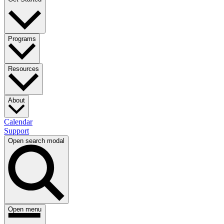
Programs​​​​‌ ‍ ​‍​‍‌‍ ‌ ​‍‌‍‍‌‌‍‌ ‌‍‍‌‌‍ ‍​‍​‍​ ‍‍​‍​‍‌ ​ ‌‍​‌‌‍ ‍‌‍‍‌‌ ‌​‌ ‍‌​‍ ‍‌‍‍‌‌‍ ​‍​‍​‍ ​​‍​‍‌‍‍​‌ ​‍‌‍‌‌‌‍‌‍​‍​‍​ ‍‍​‍​‍‌‍‍​‌ ‌​‌ ‌​‌ ​​​ ‍‍​‍ ​‍ ‌‍ ​‌‍ ‌‍​ ‌‍​‌‌‍ ​‌‍‍​‌‍ ‌ ​ ‌ ‌​​ ‍‍​ ​ ​ ​ ​ ​ ​ ​ ​‍ ‌‍‍‌‌‍ ‍‌ ‌​‌‍‌‌‌‍ ‍‌ ‌​​‍ ‌‍‌‌‌‍‌​‌‍‍‌‌ ‌​​‍ ‌‍ ‌‌‍ ‌‍‌​‌‍‌‌​ ‌‌ ​​‌ ​‍‌‍‌‌‌ ​ ‌‍‌‌‌‍ ‍‌ ‌​‌‍​‌‌ ‌​‌‍‍‌‌‍ ‌‍ ‍​ ‍ ‌‍‍‌‌‍‌​​ ‌‌ ​ ‌‍‍‌‌ ‌​‌‍‌‌‌​‍​‌‍‌‌‌‍​‌‌‍‌​‌‍‌‌‌ ​‍​ ‍ ‌ ‌​‌ ‍‌‌ ​​‌‍‌‌​ ‌‌‍‍​‌‍‌‌‌‍​‌‌‍‌​‌‍‌‌‌ ​‍​ ‍ ‌ ​​‌‍​‌‌ ‌​‌‍‍​​ ‌‌‍ ​‌‍‌‌‌‍‌‍‌ ‌​‌​ ‌‌‍‌‌‌‍ ‍‌ ‌‌‌ ​ ​‍‌‌​ ‌‌‌​​‍‌‌ ‌‍‍ ‌‍‌‌‌ ‍‌​‍‌‌​ ​ ‌​‌​​‍‌‌​ ​ ‌​‌​​‍‌‌​ ​‍​ ​‍​ ​ ‌‍‌​​ ‌​​ ​‌‌‍‌‌​ ‌​​ ​​​ ‌​‌‍‌‌‌‍‌​​ ​​​ ​​​‍‌‌​ ​‍​ ​‍​‍‌‌​ ‌‌‌​‌​​‍ ‍‌ ‌​‌‍‌‌‌ ‍​‌ ‌​​ ‌‍​‍‌‍​‌‌ ​ ‌‍‌‌‌‌‌‌‌ ​‍‌‍ ​​ ‌‌‍‍​‌ ‌​‌ ‌​‌ ​​​‍‌‌​ ​ ‌​​‌​‍‌‌​ ​‍‌​‌‍​‍‌‌​ ​‍‌​‌‍‌‍ ​‌‍ ‌‍​ ‌‍​‌‌‍ ​‌‍‍​‌‍ ‌ ​ ‌ ‌​​‍‌‌​ ​ ‌​​‌​ ​ ​ ​ ​ ​ ​ ​ ​‍‌‍‌‍‍‌‌‍‌​​ ‌‌ ​ ‌‍‍‌‌ ‌​‌‍‌‌‌​‍​‌‍‌‌‌‍​‌‌‍‌​‌‍‌‌‌ ​‍​‍‌‍‌ ‌​‌ ‍‌‌ ​​‌‍‌‌​ ‌‌‍‍​‌‍‌‌‌‍​‌‌‍‌​‌‍‌‌‌ ​‍​‍‌‍‌ ​​‌‍​‌‌ ‌​‌‍‍​​ ‌‌‍ ​‌‍‌‌‌‍‌‍‌ ‌​‌​ ‌‌‍‌‌‌‍ ‍‌ ‌‌‌ ​ ​‍‌‌​ ‌‌‌​​‍‌‌ ‌‍‍ ‌‍‌‌‌ ‍‌​‍‌‌​ ​ ‌​‌​​‍‌‌​ ​ ‌​‌​​‍‌‌​ ​‍​ ​‍​ ​ ‌‍‌​​ ‌​​ ​‌‌‍‌‌​ ‌​​ ​​​ ‌​‌‍‌‌‌‍‌​​ ​​​ ​​​‍‌‌​ ​‍​ ​‍​‍‌‌​ ‌‌‌​‌​​‍ ‍‌ ‌​‌‍‌‌‌ ‍​‌ ‌​​‍‌‍‌ ​​‌‍‌‌‌ ​‍‌ ​ ‌ ​​‌‍‌‌‌‍​ ‌ ‌​‌‍‍‌‌ ‌‍‌‍‌‌​ ‌‌ ​​‌ ‌‌‌‍​‍‌‍ ​‌‍‍‌‌ ​ ‌‍‍​‌‍‌‌‌‍‌​​‍​‍‌ ‌
Resources​​​​‌ ‍ ​‍​‍‌‍ ‌ ​‍‌‍‍‌‌‍‌ ‌‍‍‌‌‍ ‍​‍​‍​ ‍‍​‍​‍‌ ​ ‌‍​‌‌‍ ‍‌‍‍‌‌ ‌​‌ ‍‌​‍ ‍‌‍‍‌‌‍ ​‍​‍​‍ ​​‍​‍‌‍‍​‌ ​‍‌‍‌‌‌‍‌‍​‍​‍​ ‍‍​‍​‍‌‍‍​‌ ‌​‌ ‌​‌ ​​​ ‍‍​‍ ​‍ ‌‍ ​‌‍ ‌‍​ ‌‍​‌‌‍ ​‌‍‍​‌‍ ‌ ​ ‌ ‌​​ ‍‍​ ​ ​ ​ ​ ​ ​ ​ ​‍ ‌‍‍‌‌‍ ‍‌ ‌​‌‍‌‌‌‍ ‍‌ ‌​​‍ ‌‍‌‌‌‍‌​‌‍‍‌‌ ‌​​‍ ‌‍ ‌‌‍ ‌‍‌​‌‍‌‌​ ‌‌ ​​‌ ​‍‌‍‌‌‌ ​ ‌‍‌‌‌‍ ‍‌ ‌​‌‍​‌‌ ‌​‌‍‍‌‌‍ ‌‍ ‍​ ‍ ‌‍‍‌‌‍‌​​ ‌‌ ​ ‌‍‍‌‌ ‌​‌‍‌‌‌​‍​‌‍‌‌‌‍​‌‌‍‌​‌‍‌‌‌ ​‍​ ‍ ‌ ‌​‌ ‍‌‌ ​​‌‍‌‌​ ‌‌‍‍​‌‍‌‌‌‍​‌‌‍‌​‌‍‌‌‌ ​‍​ ‍ ‌ ​​‌‍​‌‌ ‌​‌‍‍​​ ‌‌‍ ​‌‍‌‌‌‍‌‍‌ ‌​‌​ ‌‌‍‌‌‌‍ ‍‌ ‌‌‌ ​ ​‍‌‌​ ‌‌‌​​‍‌‌ ‌‍‍ ‌‍‌‌‌ ‍‌​‍‌‌​ ​ ‌​‌​​‍‌‌​ ​ ‌​‌​​‍‌‌​ ​‍​ ​‍‌‍‌‍‌‍‌‍​ ‌​​ ‌‌‌‍‌‌​ ​ ‌‍‌‌‌‍​‌‌‍​ ​ ‍‌‌‍​ ​ ‍‌​‍‌‌​ ​‍​ ​‍​‍‌‌​ ‌‌‌​‌​​‍ ‍‌ ‌​‌‍‌‌‌ ‍​‌ ‌​​ ‌‍​‍‌‍​‌‌ ​ ‌‍‌‌‌‌‌‌‌ ​‍‌‍ ​​ ‌‌‍‍​‌ ‌​‌ ‌​‌ ​​​‍‌‌​ ​ ‌​​‌​‍‌‌​ ​‍‌​‌‍​‍‌‌​ ​‍‌​‌‍‌‍ ​‌‍ ‌‍​ ‌‍​‌‌‍ ​‌‍‍​‌‍ ‌ ​ ‌ ‌​​‍‌‌​ ​ ‌​​‌​ ​ ​ ​ ​ ​ ​ ​ ​‍‌‍‌‍‍‌‌‍‌​​ ‌‌ ​ ‌‍‍‌‌ ‌​‌‍‌‌‌​‍​‌‍‌‌‌‍​‌‌‍‌​‌‍‌‌‌ ​‍​‍‌‍‌ ‌​‌ ‍‌‌ ​​‌‍‌‌​ ‌‌‍‍​‌‍‌‌‌‍​‌‌‍‌​‌‍‌‌‌ ​‍​‍‌‍‌ ​​‌‍​‌‌ ‌​‌‍‍​​ ‌‌‍ ​‌‍‌‌‌‍‌‍‌ ‌​‌​ ‌‌‍‌‌‌‍ ‍‌ ‌‌‌ ​ ​‍‌‌​ ‌‌‌​​‍‌‌ ‌‍‍ ‌‍‌‌‌ ‍‌​‍‌‌​ ​ ‌​‌​​‍‌‌​ ​ ‌​‌​​‍‌‌​ ​‍​ ​‍‌‍‌‍‌‍‌‍​ ‌​​ ‌‌‌‍‌‌​ ​ ‌‍‌‌‌‍​‌‌‍​ ​ ‍‌‌‍​ ​ ‍‌​‍‌‌​ ​‍​ ​‍​‍‌‌​ ‌‌‌​‌​​‍ ‍‌ ‌​‌‍‌‌‌ ‍​‌ ‌​​‍‌‍‌ ​​‌‍‌‌‌ ​‍‌ ​ ‌ ​​‌‍‌‌‌‍​ ‌ ‌​‌‍‍‌‌ ‌‍‌‍‌‌​ ‌‌ ​​‌ ‌‌‌‍​‍‌‍ ​‌‍‍‌‌ ​ ‌‍‍​‌‍‌‌‌‍‌​​‍​‍‌ ‌
About​​​​‌ ‍ ​‍​‍‌‍ ‌ ​‍‌‍‍‌‌‍‌ ‌‍‍‌‌‍ ‍​‍​‍​ ‍‍​‍​‍‌ ​ ‌‍​‌‌‍ ‍‌‍‍‌‌ ‌​‌ ‍‌​‍ ‍‌‍‍‌‌‍ ​‍​‍​‍ ​​‍​‍‌‍‍​‌ ​‍‌‍‌‌‌‍‌‍​‍​‍​ ‍‍​‍​‍‌‍‍​‌ ‌​‌ ‌​‌ ​​​ ‍‍​‍ ​‍ ‌‍ ​‌‍ ‌‍​ ‌‍​‌‌‍ ​‌‍‍​‌‍ ‌ ​ ‌ ‌​​ ‍‍​ ​ ​ ​ ​ ​ ​ ​ ​‍ ‌‍‍‌‌‍ ‍‌ ‌​‌‍‌‌‌‍ ‍‌ ‌​​‍ ‌‍‌‌‌‍‌​‌‍‍‌‌ ‌​​‍ ‌‍ ‌‌‍ ‌‍‌​‌‍‌‌​ ‌‌ ​​‌ ​‍‌‍‌‌‌ ​ ‌‍‌‌‌‍ ‍‌ ‌​‌‍​‌‌ ‌​‌‍‍‌‌‍ ‌‍ ‍​ ‍ ‌‍‍‌‌‍‌​​ ‌‌ ​ ‌‍‍‌‌ ‌​‌‍‌‌‌​‍​‌‍‌‌‌‍​‌‌‍‌​‌‍‌‌‌ ​‍​ ‍ ‌ ‌​‌ ‍‌‌ ​​‌‍‌‌​ ‌‌‍‍​‌‍‌‌‌‍​‌‌‍‌​‌‍‌‌‌ ​‍​ ‍ ‌ ​​‌‍​‌‌ ‌​‌‍‍​​ ‌‌ ​‍‌‍‍‌‌‍‌ ‌‍‍​‌ ‌​‌​ ‌‌‍‌‌‌‍ ‍‌ ‌‌‌ ​ ​‍‌‌​ ‌‌‌​​‍‌‌ ‌‍‍ ‌‍‌‌‌ ‍‌​‍‌‌​ ​ ‌​‌​​‍‌‌​ ​ ‌​‌​​‍‌‌​ ​‍​ ​‍​ ​‌​ ‌​​ ​ ‌‍​ ​ ‌‍‌‍​ ​ ‌ ​ ‌ ‌‍​‌‌‍‌‍​ ‌‍‌‍‌​​‍‌‌​ ​‍​ ​‍​‍‌‌​ ‌‌‌​‌​​‍ ‍‌ ‌​‌‍‌‌‌ ‍​‌ ‌​​ ‌‍​‍‌‍​‌‌ ​ ‌‍‌‌‌‌‌‌‌ ​‍‌‍ ​​ ‌‌‍‍​‌ ‌​‌ ‌​‌ ​​​‍‌‌​ ​ ‌​​‌​‍‌‌​ ​‍‌​‌‍​‍‌‌​ ​‍‌​‌‍‌‍ ​‌‍ ‌‍​ ‌‍​‌‌‍ ​‌‍‍​‌‍ ‌ ​ ‌ ‌​​‍‌‌​ ​ ‌​​‌​ ​ ​ ​ ​ ​ ​ ​ ​‍‌‍‌‍‍‌‌‍‌​​ ‌‌ ​ ‌‍‍‌‌ ‌​‌‍‌‌‌​‍​‌‍‌‌‌‍​‌‌‍‌​‌‍‌‌‌ ​‍​‍‌‍‌ ‌​‌ ‍‌‌ ​​‌‍‌‌​ ‌‌‍‍​‌‍‌‌‌‍​‌‌‍‌​‌‍‌‌‌ ​‍​‍‌‍‌ ​​‌‍​‌‌ ‌​‌‍‍​​ ‌‌ ​‍‌‍‍‌‌‍‌ ‌‍‍​‌ ‌​‌​ ‌‌‍‌‌‌‍ ‍‌ ‌‌‌ ​ ​‍‌‌​ ‌‌‌​​‍‌‌ ‌‍‍ ‌‍‌‌‌ ‍‌​‍‌‌​ ​ ‌​‌​​‍‌‌​ ​ ‌​‌​​‍‌‌​ ​‍​ ​‍​ ​‌​ ‌​​ ​ ‌‍​ ​ ‌‍‌‍​ ​ ‌ ​ ‌ ‌‍​‌‌‍‌‍​ ‌‍‌‍‌​​‍‌‌​ ​‍​ ​‍​‍‌‌​ ‌‌‌​‌​​‍ ‍‌ ‌​‌‍‌‌‌ ‍​‌ ‌​​‍‌‍‌ ​​‌‍‌‌‌ ​‍‌ ​ ‌ ​​‌‍‌‌‌‍​ ‌ ‌​‌‍‍‌‌ ‌‍‌‍‌‌​ ‌‌ ​​‌ ‌‌‌‍​‍‌‍ ​‌‍‍‌‌ ​ ‌‍‍​‌‍‌‌‌‍‌​​‍​‍‌ ‌
Calendar​​​​‌ ‍ ​‍​‍‌‍ ‌ ​‍‌‍‍‌‌‍‌ ‌‍‍‌‌‍ ‍​‍​‍​ ‍‍​‍​‍‌ ​ ‌‍​‌‌‍ ‍‌‍‍‌‌ ‌​‌ ‍‌​‍ ‍‌‍‍‌‌‍ ​‍​‍​‍ ​​‍​‍‌‍‍​‌ ​‍‌‍‌‌‌‍‌‍​‍​‍​ ‍‍​‍​‍‌‍‍​‌ ‌​‌ ‌​‌ ​​​ ‍‍​‍ ​‍ ‌‍ ​‌‍ ‌‍​ ‌‍​‌‌‍ ​‌‍‍​‌‍ ‌ ​ ‌ ‌​​ ‍‍​ ​ ​ ​ ​ ​ ​ ​ ​‍ ‌‍‍‌‌‍ ‍‌ ‌​‌‍‌‌‌‍ ‍‌ ‌​​‍ ‌‍‌‌‌‍‌​‌‍‍‌‌ ‌​​‍ ‌‍ ‌‌‍ ‌‍‌​‌‍‌‌​ ‌‌ ​​‌ ​‍‌‍‌‌‌ ​ ‌‍‌‌‌‍ ‍‌ ‌​‌‍​‌‌ ‌​‌‍‍‌‌‍ ‌‍ ‍​ ‍ ‌‍‍‌‌‍‌​​ ‌‌ ​ ‌‍‍‌‌ ‌​‌‍‌‌‌​‍​‌‍‌‌‌‍​‌‌‍‌​‌‍‌‌‌ ​‍​ ‍ ‌ ‌​‌ ‍‌‌ ​​‌‍‌‌​ ‌‌‍‍​‌‍‌‌‌‍​‌‌‍‌​‌‍‌‌‌ ​‍​ ‍ ‌ ​​‌‍​‌‌ ‌​‌‍‍​​ ‌‌ ​‍‌‍‍‌‌‍‌ ‌‍‍​‌ ‌​‌​ ‌‌‍‌‌‌‍ ‍‌ ‌‌‌ ​ ​‍‌‌​ ‌‌‌​​‍‌‌ ‌‍‍ ‌‍‌‌‌ ‍‌​‍‌‌​ ​ ‌​‌​​‍‌‌​ ​ ‌​‌​​‍‌‌​ ​‍​ ​‍​ ‍​​ ​‌​ ​‍​ ‌ ​ ​​​ ​‍​ ​‍‌‍‌‍​ ‌​​ ‍​​ ​‍​ ​​​‍‌‌​ ​‍​ ​‍​‍‌‌​ ‌‌‌​‌​​‍ ‍‌ ‌​‌‍‌‌‌ ‍​‌ ‌​​ ‌‍​‍‌‍​‌‌ ​ ‌‍‌‌‌‌‌‌‌ ​‍‌‍ ​​ ‌‌‍‍​‌ ‌​‌ ‌​‌ ​​​‍‌‌​ ​ ‌​​‌​‍‌‌​ ​‍‌​‌‍​‍‌‌​ ​‍‌​‌‍‌‍ ​‌‍ ‌‍​ ‌‍​‌‌‍ ​‌‍‍​‌‍ ‌ ​ ‌ ‌​​‍‌‌​ ​ ‌​​‌​ ​ ​ ​ ​ ​ ​ ​ ​‍‌‍‌‍‍‌‌‍‌​​ ‌‌ ​ ‌‍‍‌‌ ‌​‌‍‌‌‌​‍​‌‍‌‌‌‍​‌‌‍‌​‌‍‌‌‌ ​‍​‍‌‍‌ ‌​‌ ‍‌‌ ​​‌‍‌‌​ ‌‌‍‍​‌‍‌‌‌‍​‌‌‍‌​‌‍‌‌‌ ​‍​‍‌‍‌ ​​‌‍​‌‌ ‌​‌‍‍​​ ‌‌ ​‍‌‍‍‌‌‍‌ ‌‍‍​‌ ‌​‌​ ‌‌‍‌‌‌‍ ‍‌ ‌‌‌ ​ ​‍‌‌​ ‌‌‌​​‍‌‌ ‌‍‍ ‌‍‌‌‌ ‍‌​‍‌‌​ ​ ‌​‌​​‍‌‌​ ​ ‌​‌​​‍‌‌​ ​‍​ ​‍​ ‍​​ ​‌​ ​‍​ ‌ ​ ​​​ ​‍​ ​‍‌‍‌‍​ ‌​​ ‍​​ ​‍​ ​​​‍‌‌​ ​‍​ ​‍​‍‌‌​ ‌‌‌​‌​​‍ ‍‌ ‌​‌‍‌‌‌ ‍​‌ ‌​​‍‌‍‌ ​​‌‍‌‌‌ ​‍‌ ​ ‌ ​​‌‍‌‌‌‍​ ‌ ‌​‌‍‍‌‌ ‌‍‌‍‌‌​ ‌‌ ​​‌ ‌‌‌‍​‍‌‍ ​‌‍‍‌‌ ​ ‌‍‍​‌‍‌‌‌‍‌​​‍​‍‌ ‌
Support​​​​‌ ‍ ​‍​‍‌‍ ‌ ​‍‌‍‍‌‌‍‌ ‌‍‍‌‌‍ ‍​‍​‍​ ‍‍​‍​‍‌ ​ ‌‍​‌‌‍ ‍‌‍‍‌‌ ‌​‌ ‍‌​‍ ‍‌‍‍‌‌‍ ​‍​‍​‍ ​​‍​‍‌‍‍​‌ ​‍‌‍‌‌‌‍‌‍​‍​‍​ ‍‍​‍​‍‌‍‍​‌ ‌​‌ ‌​‌ ​​​ ‍‍​‍ ​‍ ‌‍ ​‌‍ ‌‍​ ‌‍​‌‌‍ ​‌‍‍​‌‍ ‌ ​ ‌ ‌​​ ‍‍​ ​ ​ ​ ​ ​ ​ ​ ​‍ ‌‍‍‌‌‍ ‍‌ ‌​‌‍‌‌‌‍ ‍‌ ‌​​‍ ‌‍‌‌‌‍‌​‌‍‍‌‌ ‌​​‍ ‌‍ ‌‌‍ ‌‍‌​‌‍‌‌​ ‌‌ ​​‌ ​‍‌‍‌‌‌ ​ ‌‍‌‌‌‍ ‍‌ ‌​‌‍​‌‌ ‌​‌‍‍‌‌‍ ‌‍ ‍​ ‍ ‌‍‍‌‌‍‌​​ ‌‌ ​ ‌‍‍‌‌ ‌​‌‍‌‌‌​‍​‌‍‌‌‌‍​‌‌‍‌​‌‍‌‌‌ ​‍​ ‍ ‌ ‌​‌ ‍‌‌ ​​‌‍‌‌​ ‌‌‍‍​‌‍‌‌‌‍​‌‌‍‌​‌‍‌‌‌ ​‍​ ‍ ‌ ​​‌‍​‌‌ ‌​‌‍‍​​ ‌‌ ​‍‌‍‍‌‌‍‌ ‌‍‍​‌ ‌​‌​ ‌‌‍‌‌‌‍ ‍‌ ‌‌‌ ​ ​‍‌‌​ ‌‌‌​​‍‌‌ ‌‍‍ ‌‍‌‌‌ ‍‌​‍‌‌​ ​ ‌​‌​​‍‌‌​ ​ ‌​‌​​‍‌‌​ ​‍​ ​‍​ ‍​​ ​‍​ ‌ ‌‍‌‌​ ​‌‌‍​‍‌‍‌​​ ‍‌​ ‌​‌‍​ ​ ‌ ​ ‌ ​‍‌‌​ ​‍​ ​‍​‍‌‌​ ‌‌‌​‌​​‍ ‍‌ ‌​‌‍‌‌‌ ‍​‌ ‌​​ ‌‍​‍‌‍​‌‌ ​ ‌‍‌‌‌‌‌‌‌ ​‍‌‍ ​​ ‌‌‍‍​‌ ‌​‌ ‌​‌ ​​​‍‌‌​ ​ ‌​​‌​‍‌‌​ ​‍‌​‌‍​‍‌‌​ ​‍‌​‌‍‌‍ ​‌‍ ‌‍​ ‌‍​‌‌‍ ​‌‍‍​‌‍ ‌ ​ ‌ ‌​​‍‌‌​ ​ ‌​​‌​ ​ ​ ​ ​ ​ ​ ​ ​‍‌‍‌‍‍‌‌‍‌​​ ‌‌ ​ ‌‍‍‌‌ ‌​‌‍‌‌‌​‍​‌‍‌‌‌‍​‌‌‍‌​‌‍‌‌‌ ​‍​‍‌‍‌ ‌​‌ ‍‌‌ ​​‌‍‌‌​ ‌‌‍‍​‌‍‌‌‌‍​‌‌‍‌​‌‍‌‌‌ ​‍​‍‌‍‌ ​​‌‍​‌‌ ‌​‌‍‍​​ ‌‌ ​‍‌‍‍‌‌‍‌ ‌‍‍​‌ ‌​‌​ ‌‌‍‌‌‌‍ ‍‌ ‌‌‌ ​ ​‍‌‌​ ‌‌‌​​‍‌‌ ‌‍‍ ‌‍‌‌‌ ‍‌​‍‌‌​ ​ ‌​‌​​‍‌‌​ ​ ‌​‌​​‍‌‌​ ​‍​ ​‍​ ‍​​ ​‍​ ‌ ‌‍‌‌​ ​‌‌‍​‍‌‍‌​​ ‍‌​ ‌​‌‍​ ​ ‌ ​ ‌ ​‍‌‌​ ​‍​ ​‍​‍‌‌​ ‌‌‌​‌​​‍ ‍‌ ‌​‌‍‌‌‌ ‍​‌ ‌​​‍‌‍‌ ​​‌‍‌‌‌ ​‍‌ ​ ‌ ​​‌‍‌‌‌‍​ ‌ ‌​‌‍‍‌‌ ‌‍‌‍‌‌​ ‌‌ ​​‌ ‌‌‌‍​‍‌‍ ​‌‍‍‌‌ ​ ‌‍‍​‌‍‌‌‌‍‌​​‍​‍‌ ‌
Open search modal
Open menu