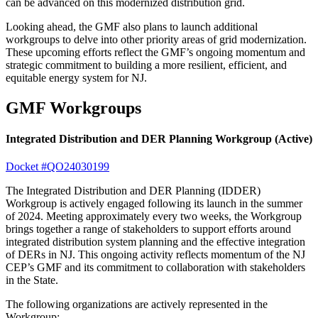
can be advanced on this modernized distribution grid.​​​​‌ ‍ ​‍​‍‌‍ ‌ ​‍‌‍‍‌‌‍‌ ‌‍‍‌‌‍ ‍​‍​‍​ ‍‍​‍​‍‌ ​ ‌‍​‌‌‍ ‍‌‍‍‌‌ ‌​‌ ‍‌​‍ ‍‌‍‍‌‌‍ ​‍​‍​‍ ​​‍​‍‌‍‍​‌ ​‍‌‍‌‌‌‍‌‍​‍​‍​ ‍‍​‍​‍‌‍‍​‌ ‌​‌ ‌​‌ ​​​ ‍‍​‍ ​‍ ‌‍ ​‌‍ ‌‍​ ‌‍​‌‌‍ ​‌‍‍​‌‍ ‌ ​ ‌ ‌​​ ‍‍​ ​ ​ ​ ​ ​ ​ ​ ​‍ ‌‍‍‌‌‍ ‍‌ ‌​‌‍‌‌‌‍ ‍‌ ‌​​‍ ‌‍‌‌‌‍‌​‌‍‍‌‌ ‌​​‍ ‌‍ ‌‌‍ ‌‍‌​‌‍‌‌​ ‌‌ ​​‌ ​‍‌‍‌‌‌ ​ ‌‍‌‌‌‍ ‍‌ ‌​‌‍​‌‌ ‌​‌‍‍‌‌‍ ‌‍ ‍​ ‍ ‌‍‍‌‌‍‌​​ ‌​ ‌​‌‍‌‍​ ‌‍​ ‍‌​ ‌‌​ ​‌​ ‍​‌‍‌‍​‍ ‌​ ​ ​ ‌‍​ ​​​ ​ ​‍ ‌​ ‌​​ ‍​‌‍‌​​ ‌‍​‍ ‌​ ‍​‌‍​‍‌‍‌‍​ ‍​​‍ ‌​ ‍​​ ​​​ ​ ​ ‌‌​ ‌ ‌‍‌​​ ​​‌‍​‌​ ‌​​ ‍‌‌‍‌‍​ ‌‌​ ‍ ‌ ‌​‌ ‍‌‌ ​​‌‍‌‌​ ‌‌ ​​‌ ​‍‌‍ ‌‍‌ ‌ ​‍‌‍​‌‌‍ ‌​ ‍ ‌ ​​‌‍​‌‌ ‌​‌‍‍​​ ‌‌‍​ ‌‍ ‌‍ ‍‌ ‌​‌‍‌‌‌‍ ‍‌ ‌​‌‌​ ‌‍‌‌‌‍​ ‌ ‌​‌‍‍‌‌‍ ‌‍ ‍‌ ​ ​‍‌‌​ ‌‌‌​​‍‌‌ ‌‍‍ ‌‍‌‌‌ ‍‌​‍‌‌​ ​ ‌​‌​​‍‌‌​ ​ ‌​‌​​‍‌‌​ ​‍​ ​‍‌‍​ ​ ​ ‌‍​ ‌‍​‌​ ‍‌‌‍‌‌‌‍‌​​ ​‍‌‍‌‌​ ‌‌‌‍‌‌​ ​‍​‍‌‌​ ​‍​ ​‍​‍‌‌​ ‌‌‌​‌​​‍ ‍‌‍​ ‌‍ ‌‍ ‍‌ ‌​‌‍‌‌‌‍ ‍‌ ‌​​‍‌‌​ ‌‌‌​​‍‌‌ ‌‍‍ ‌‍‌‌‌ ‍‌​‍‌‌​ ​ ‌​‌​​‍‌‌​ ​ ‌​‌​​‍‌‌​ ​‍​ ​‍‌‍​‌‌‍‌​‌‍‌​​ ‌​​ ​‍​ ‌‌‌‍​ ​ ​ ‌‍​‌​ ‌ ​ ‌​​ ‍‌​‍‌‌​ ​‍​ ​‍​‍‌‌​ ‌‌‌​‌​​‍ ‍‌‍​ ‌‍‍​‌‍‍‌‌‍ ​‌‍‌​‌ ​‍‌‍‌‌‌‍ ‍​‍‌‌​ ‌‌‌​​‍‌‌ ‌‍‍ ‌‍‌‌‌ ‍‌​‍‌‌​ ​ ‌​‌​​‍‌‌​ ​ ‌​‌​​‍‌‌​ ​‍​ ​‍​ ‌‌​ ‌​​ ‍‌​ ​ ​ ‌‍​ ​​​ ‍‌​ ‌‍​ ​​‌‍​‌​ ‌ ‌‍​ ​‍‌‌​ ​‍​ ​‍​‍‌‌​ ‌‌‌​‌​​‍ ‍‌ ‌​‌‍‌‌‌ ‍​‌ ‌​​ ‌‍​‍‌‍​‌‌ ​ ‌‍‌‌‌‌‌‌‌ ​‍‌‍ ​​ ‌‌‍‍​‌ ‌​‌ ‌​‌ ​​​‍‌‌​ ​ ‌​​‌​‍‌‌​ ​‍‌​‌‍​‍‌‌​ ​‍‌​‌‍‌‍ ​‌‍ ‌‍​ ‌‍​‌‌‍ ​‌‍‍​‌‍ ‌ ​ ‌ ‌​​‍‌‌​ ​ ‌​​‌​ ​ ​ ​ ​ ​ ​ ​ ​‍‌‍‌‍‍‌‌‍‌​​ ‌​ ‌​‌‍‌‍​ ‌‍​ ‍‌​ ‌‌​ ​‌​ ‍​‌‍‌‍​‍ ‌​ ​ ​ ‌‍​ ​​​ ​ ​‍ ‌​ ‌​​ ‍​‌‍‌​​ ‌‍​‍ ‌​ ‍​‌‍​‍‌‍‌‍​ ‍​​‍ ‌​ ‍​​ ​​​ ​ ​ ‌‌​ ‌ ‌‍‌​​ ​​‌‍​‌​ ‌​​ ‍‌‌‍‌‍​ ‌‌​‍‌‍‌ ‌​‌ ‍‌‌ ​​‌‍‌‌​ ‌‌ ​​‌ ​‍‌‍ ‌‍‌ ‌ ​‍‌‍​‌‌‍ ‌​‍‌‍‌ ​​‌‍​‌‌ ‌​‌‍‍​​ ‌‌‍​ ‌‍ ‌‍ ‍‌ ‌​‌‍‌‌‌‍ ‍‌ ‌​‌‌​ ‌‍‌‌‌‍​ ‌ ‌​‌‍‍‌‌‍ ‌‍ ‍‌ ​ ​‍‌‌​ ‌‌‌​​‍‌‌ ‌‍‍ ‌‍‌‌‌ ‍‌​‍‌‌​ ​ ‌​‌​​‍‌‌​ ​ ‌​‌​​‍‌‌​ ​‍​ ​‍‌‍​ ​ ​ ‌‍​ ‌‍​‌​ ‍‌‌‍‌‌‌‍‌​​ ​‍‌‍‌‌​ ‌‌‌‍‌‌​ ​‍​‍‌‌​ ​‍​ ​‍​‍‌‌​ ‌‌‌​‌​​‍ ‍‌‍​ ‌‍ ‌‍ ‍‌ ‌​‌‍‌‌‌‍ ‍‌ ‌​​‍‌‌​ ‌‌‌​​‍‌‌ ‌‍‍ ‌‍‌‌‌ ‍‌​‍‌‌​ ​ ‌​‌​​‍‌‌​ ​ ‌​‌​​‍‌‌​ ​‍​ ​‍‌‍​‌‌‍‌​‌‍‌​​ ‌​​ ​‍​ ‌‌‌‍​ ​ ​ ‌‍​‌​ ‌ ​ ‌​​ ‍‌​‍‌‌​ ​‍​ ​‍​‍‌‌​ ‌‌‌​‌​​‍ ‍‌‍​ ‌‍‍​‌‍‍‌‌‍ ​‌‍‌​‌ ​‍‌‍‌‌‌‍ ‍​‍‌‌​ ‌‌‌​​‍‌‌ ‌‍‍ ‌‍‌‌‌ ‍‌​‍‌‌​ ​ ‌​‌​​‍‌‌​ ​ ‌​‌​​‍‌‌​ ​‍​ ​‍​ ‌‌​ ‌​​ ‍‌​ ​ ​ ‌‍​ ​​​ ‍‌​ ‌‍​ ​​‌‍​‌​ ‌ ‌‍​ ​‍‌‌​ ​‍​ ​‍​‍‌‌​ ‌‌‌​‌​​‍ ‍‌ ‌​‌‍‌‌‌ ‍​‌ ‌​​‍‌‍‌ ​​‌‍‌‌‌ ​‍‌ ​ ‌ ​​‌‍‌‌‌‍​ ‌ ‌​‌‍‍‌‌ ‌‍‌‍‌‌​ ‌‌ ​​‌ ‌‌‌‍​‍‌‍ ​‌‍‍‌‌ ​ ‌‍‍​‌‍‌‌‌‍‌​​‍​‍‌ ‌
Looking ahead, the GMF also plans to launch additional
workgroups to delve into other priority areas of grid modernization.
These upcoming efforts reflect the GMF’s ongoing momentum and
strategic commitment to building a more resilient, efficient, and
equitable energy system for NJ.​​​​‌ ‍ ​‍​‍‌‍ ‌ ​‍‌‍‍‌‌‍‌ ‌‍‍‌‌‍ ‍​‍​‍​ ‍‍​‍​‍‌ ​ ‌‍​‌‌‍ ‍‌‍‍‌‌ ‌​‌ ‍‌​‍ ‍‌‍‍‌‌‍ ​‍​‍​‍ ​​‍​‍‌‍‍​‌ ​‍‌‍‌‌‌‍‌‍​‍​‍​ ‍‍​‍​‍‌‍‍​‌ ‌​‌ ‌​‌ ​​​ ‍‍​‍ ​‍ ‌‍ ​‌‍ ‌‍​ ‌‍​‌‌‍ ​‌‍‍​‌‍ ‌ ​ ‌ ‌​​ ‍‍​ ​ ​ ​ ​ ​ ​ ​ ​‍ ‌‍‍‌‌‍ ‍‌ ‌​‌‍‌‌‌‍ ‍‌ ‌​​‍ ‌‍‌‌‌‍‌​‌‍‍‌‌ ‌​​‍ ‌‍ ‌‌‍ ‌‍‌​‌‍‌‌​ ‌‌ ​​‌ ​‍‌‍‌‌‌ ​ ‌‍‌‌‌‍ ‍‌ ‌​‌‍​‌‌ ‌​‌‍‍‌‌‍ ‌‍ ‍​ ‍ ‌‍‍‌‌‍‌​​ ‌​ ‌​‌‍‌‍​ ‌‍​ ‍‌​ ‌‌​ ​‌​ ‍​‌‍‌‍​‍ ‌​ ​ ​ ‌‍​ ​​​ ​ ​‍ ‌​ ‌​​ ‍​‌‍‌​​ ‌‍​‍ ‌​ ‍​‌‍​‍‌‍‌‍​ ‍​​‍ ‌​ ‍​​ ​​​ ​ ​ ‌‌​ ‌ ‌‍‌​​ ​​‌‍​‌​ ‌​​ ‍‌‌‍‌‍​ ‌‌​ ‍ ‌ ‌​‌ ‍‌‌ ​​‌‍‌‌​ ‌‌ ​​‌ ​‍‌‍ ‌‍‌ ‌ ​‍‌‍​‌‌‍ ‌​ ‍ ‌ ​​‌‍​‌‌ ‌​‌‍‍​​ ‌‌‍​ ‌‍ ‌‍ ‍‌ ‌​‌‍‌‌‌‍ ‍‌ ‌​‌‌​ ‌‍‌‌‌‍​ ‌ ‌​‌‍‍‌‌‍ ‌‍ ‍‌ ​ ​‍‌‌​ ‌‌‌​​‍‌‌ ‌‍‍ ‌‍‌‌‌ ‍‌​‍‌‌​ ​ ‌​‌​​‍‌‌​ ​ ‌​‌​​‍‌‌​ ​‍​ ​‍‌‍​ ​ ​ ‌‍​ ‌‍​‌​ ‍‌‌‍‌‌‌‍‌​​ ​‍‌‍‌‌​ ‌‌‌‍‌‌​ ​‍​‍‌‌​ ​‍​ ​‍​‍‌‌​ ‌‌‌​‌​​‍ ‍‌‍​ ‌‍ ‌‍ ‍‌ ‌​‌‍‌‌‌‍ ‍‌ ‌​​‍‌‌​ ‌‌‌​​‍‌‌ ‌‍‍ ‌‍‌‌‌ ‍‌​‍‌‌​ ​ ‌​‌​​‍‌‌​ ​ ‌​‌​​‍‌‌​ ​‍​ ​‍​ ‌ ‌‍‌‌​ ​​​ ​ ​ ‌​​ ‌‌​ ‌‍​ ‌‍‌‍‌‍​ ‌‌​ ‌‌​ ‌‍​‍‌‌​ ​‍​ ​‍​‍‌‌​ ‌‌‌​‌​​‍ ‍‌‍​ ‌‍‍​‌‍‍‌‌‍ ​‌‍‌​‌ ​‍‌‍‌‌‌‍ ‍​‍‌‌​ ‌‌‌​​‍‌‌ ‌‍‍ ‌‍‌‌‌ ‍‌​‍‌‌​ ​ ‌​‌​​‍‌‌​ ​ ‌​‌​​‍‌‌​ ​‍​ ​‍​ ​‍‌‍‌‍‌‍​‌​ ​​‌‍‌​‌‍​ ​ ‌ ‌‍​‌‌‍‌‍​ ‌‌​ ‌‍‌‍​‌​‍‌‌​ ​‍​ ​‍​‍‌‌​ ‌‌‌​‌​​‍ ‍‌ ‌​‌‍‌‌‌ ‍​‌ ‌​​ ‌‍​‍‌‍​‌‌ ​ ‌‍‌‌‌‌‌‌‌ ​‍‌‍ ​​ ‌‌‍‍​‌ ‌​‌ ‌​‌ ​​​‍‌‌​ ​ ‌​​‌​‍‌‌​ ​‍‌​‌‍​‍‌‌​ ​‍‌​‌‍‌‍ ​‌‍ ‌‍​ ‌‍​‌‌‍ ​‌‍‍​‌‍ ‌ ​ ‌ ‌​​‍‌‌​ ​ ‌​​‌​ ​ ​ ​ ​ ​ ​ ​ ​‍‌‍‌‍‍‌‌‍‌​​ ‌​ ‌​‌‍‌‍​ ‌‍​ ‍‌​ ‌‌​ ​‌​ ‍​‌‍‌‍​‍ ‌​ ​ ​ ‌‍​ ​​​ ​ ​‍ ‌​ ‌​​ ‍​‌‍‌​​ ‌‍​‍ ‌​ ‍​‌‍​‍‌‍‌‍​ ‍​​‍ ‌​ ‍​​ ​​​ ​ ​ ‌‌​ ‌ ‌‍‌​​ ​​‌‍​‌​ ‌​​ ‍‌‌‍‌‍​ ‌‌​‍‌‍‌ ‌​‌ ‍‌‌ ​​‌‍‌‌​ ‌‌ ​​‌ ​‍‌‍ ‌‍‌ ‌ ​‍‌‍​‌‌‍ ‌​‍‌‍‌ ​​‌‍​‌‌ ‌​‌‍‍​​ ‌‌‍​ ‌‍ ‌‍ ‍‌ ‌​‌‍‌‌‌‍ ‍‌ ‌​‌‌​ ‌‍‌‌‌‍​ ‌ ‌​‌‍‍‌‌‍ ‌‍ ‍‌ ​ ​‍‌‌​ ‌‌‌​​‍‌‌ ‌‍‍ ‌‍‌‌‌ ‍‌​‍‌‌​ ​ ‌​‌​​‍‌‌​ ​ ‌​‌​​‍‌‌​ ​‍​ ​‍‌‍​ ​ ​ ‌‍​ ‌‍​‌​ ‍‌‌‍‌‌‌‍‌​​ ​‍‌‍‌‌​ ‌‌‌‍‌‌​ ​‍​‍‌‌​ ​‍​ ​‍​‍‌‌​ ‌‌‌​‌​​‍ ‍‌‍​ ‌‍ ‌‍ ‍‌ ‌​‌‍‌‌‌‍ ‍‌ ‌​​‍‌‌​ ‌‌‌​​‍‌‌ ‌‍‍ ‌‍‌‌‌ ‍‌​‍‌‌​ ​ ‌​‌​​‍‌‌​ ​ ‌​‌​​‍‌‌​ ​‍​ ​‍​ ‌ ‌‍‌‌​ ​​​ ​ ​ ‌​​ ‌‌​ ‌‍​ ‌‍‌‍‌‍​ ‌‌​ ‌‌​ ‌‍​‍‌‌​ ​‍​ ​‍​‍‌‌​ ‌‌‌​‌​​‍ ‍‌‍​ ‌‍‍​‌‍‍‌‌‍ ​‌‍‌​‌ ​‍‌‍‌‌‌‍ ‍​‍‌‌​ ‌‌‌​​‍‌‌ ‌‍‍ ‌‍‌‌‌ ‍‌​‍‌‌​ ​ ‌​‌​​‍‌‌​ ​ ‌​‌​​‍‌‌​ ​‍​ ​‍​ ​‍‌‍‌‍‌‍​‌​ ​​‌‍‌​‌‍​ ​ ‌ ‌‍​‌‌‍‌‍​ ‌‌​ ‌‍‌‍​‌​‍‌‌​ ​‍​ ​‍​‍‌‌​ ‌‌‌​‌​​‍ ‍‌ ‌​‌‍‌‌‌ ‍​‌ ‌​​‍‌‍‌ ​​‌‍‌‌‌ ​‍‌ ​ ‌ ​​‌‍‌‌‌‍​ ‌ ‌​‌‍‍‌‌ ‌‍‌‍‌‌​ ‌‌ ​​‌ ‌‌‌‍​‍‌‍ ​‌‍‍‌‌ ​ ‌‍‍​‌‍‌‌‌‍‌​​‍​‍‌ ‌
GMF Workgroups​​​​‌ ‍ ​‍​‍‌‍ ‌ ​‍‌‍‍‌‌‍‌ ‌‍‍‌‌‍ ‍​‍​‍​ ‍‍​‍​‍‌ ​ ‌‍​‌‌‍ ‍‌‍‍‌‌ ‌​‌ ‍‌​‍ ‍‌‍‍‌‌‍ ​‍​‍​‍ ​​‍​‍‌‍‍​‌ ​‍‌‍‌‌‌‍‌‍​‍​‍​ ‍‍​‍​‍‌‍‍​‌ ‌​‌ ‌​‌ ​​​ ‍‍​‍ ​‍ ‌‍ ​‌‍ ‌‍​ ‌‍​‌‌‍ ​‌‍‍​‌‍ ‌ ​ ‌ ‌​​ ‍‍​ ​ ​ ​ ​ ​ ​ ​ ​‍ ‌‍‍‌‌‍ ‍‌ ‌​‌‍‌‌‌‍ ‍‌ ‌​​‍ ‌‍‌‌‌‍‌​‌‍‍‌‌ ‌​​‍ ‌‍ ‌‌‍ ‌‍‌​‌‍‌‌​ ‌‌ ​​‌ ​‍‌‍‌‌‌ ​ ‌‍‌‌‌‍ ‍‌ ‌​‌‍​‌‌ ‌​‌‍‍‌‌‍ ‌‍ ‍​ ‍ ‌‍‍‌‌‍‌​​ ‌​ ‌​‌‍‌‍​ ‌‍​ ‍‌​ ‌‌​ ​‌​ ‍​‌‍‌‍​‍ ‌​ ​ ​ ‌‍​ ​​​ ​ ​‍ ‌​ ‌​​ ‍​‌‍‌​​ ‌‍​‍ ‌​ ‍​‌‍​‍‌‍‌‍​ ‍​​‍ ‌​ ‍​​ ​​​ ​ ​ ‌‌​ ‌ ‌‍‌​​ ​​‌‍​‌​ ‌​​ ‍‌‌‍‌‍​ ‌‌​ ‍ ‌ ‌​‌ ‍‌‌ ​​‌‍‌‌​ ‌‌ ​​‌ ​‍‌‍ ‌‍‌ ‌ ​‍‌‍​‌‌‍ ‌​ ‍ ‌ ​​‌‍​‌‌ ‌​‌‍‍​​ ‌‌‍​ ‌‍ ‌‍ ‍‌ ‌​‌‍‌‌‌‍ ‍‌ ‌​‌‌​ ‌‍‌‌‌‍​ ‌ ‌​‌‍‍‌‌‍ ‌‍ ‍‌ ​ ​‍‌‌​ ‌‌‌​​‍‌‌ ‌‍‍ ‌‍‌‌‌ ‍‌​‍‌‌​ ​ ‌​‌​​‍‌‌​ ​ ‌​‌​​‍‌‌​ ​‍​ ​‍‌‍​‌‌‍​‍‌‍​‌‌‍​‌‌‍​‍‌‍‌‌​ ‌‍‌‍​‌​ ​‌‌‍‌‌​ ​‌‌‍‌‌​‍‌‌​ ​‍​ ​‍​‍‌‌​ ‌‌‌​‌​​‍ ‍‌‍‍​‌‍‌‌‌‍​‌‌‍‌​‌‍‍‌‌‍ ‍‌‍‌ ​ ‌‍​‍‌‍​‌‌ ​ ‌‍‌‌‌‌‌‌‌ ​‍‌‍ ​​ ‌‌‍‍​‌ ‌​‌ ‌​‌ ​​​‍‌‌​ ​ ‌​​‌​‍‌‌​ ​‍‌​‌‍​‍‌‌​ ​‍‌​‌‍‌‍ ​‌‍ ‌‍​ ‌‍​‌‌‍ ​‌‍‍​‌‍ ‌ ​ ‌ ‌​​‍‌‌​ ​ ‌​​‌​ ​ ​ ​ ​ ​ ​ ​ ​‍‌‍‌‍‍‌‌‍‌​​ ‌​ ‌​‌‍‌‍​ ‌‍​ ‍‌​ ‌‌​ ​‌​ ‍​‌‍‌‍​‍ ‌​ ​ ​ ‌‍​ ​​​ ​ ​‍ ‌​ ‌​​ ‍​‌‍‌​​ ‌‍​‍ ‌​ ‍​‌‍​‍‌‍‌‍​ ‍​​‍ ‌​ ‍​​ ​​​ ​ ​ ‌‌​ ‌ ‌‍‌​​ ​​‌‍​‌​ ‌​​ ‍‌‌‍‌‍​ ‌‌​‍‌‍‌ ‌​‌ ‍‌‌ ​​‌‍‌‌​ ‌‌ ​​‌ ​‍‌‍ ‌‍‌ ‌ ​‍‌‍​‌‌‍ ‌​‍‌‍‌ ​​‌‍​‌‌ ‌​‌‍‍​​ ‌‌‍​ ‌‍ ‌‍ ‍‌ ‌​‌‍‌‌‌‍ ‍‌ ‌​‌‌​ ‌‍‌‌‌‍​ ‌ ‌​‌‍‍‌‌‍ ‌‍ ‍‌ ​ ​‍‌‌​ ‌‌‌​​‍‌‌ ‌‍‍ ‌‍‌‌‌ ‍‌​‍‌‌​ ​ ‌​‌​​‍‌‌​ ​ ‌​‌​​‍‌‌​ ​‍​ ​‍‌‍​‌‌‍​‍‌‍​‌‌‍​‌‌‍​‍‌‍‌‌​ ‌‍‌‍​‌​ ​‌‌‍‌‌​ ​‌‌‍‌‌​‍‌‌​ ​‍​ ​‍​‍‌‌​ ‌‌‌​‌​​‍ ‍‌‍‍​‌‍‌‌‌‍​‌‌‍‌​‌‍‍‌‌‍ ‍‌‍‌ ​‍‌‍‌ ​​‌‍‌‌‌ ​‍‌ ​ ‌ ​​‌‍‌‌‌‍​ ‌ ‌​‌‍‍‌‌ ‌‍‌‍‌‌​ ‌‌ ​​‌ ‌‌‌‍​‍‌‍ ​‌‍‍‌‌ ​ ‌‍‍​‌‍‌‌‌‍‌​​‍​‍‌ ‌
Integrated Distribution and DER Planning Workgroup (Active)​​​​‌ ‍ ​‍​‍‌‍ ‌ ​‍‌‍‍‌‌‍‌ ‌‍‍‌‌‍ ‍​‍​‍​ ‍‍​‍​‍‌ ​ ‌‍​‌‌‍ ‍‌‍‍‌‌ ‌​‌ ‍‌​‍ ‍‌‍‍‌‌‍ ​‍​‍​‍ ​​‍​‍‌‍‍​‌ ​‍‌‍‌‌‌‍‌‍​‍​‍​ ‍‍​‍​‍‌‍‍​‌ ‌​‌ ‌​‌ ​​​ ‍‍​‍ ​‍ ‌‍ ​‌‍ ‌‍​ ‌‍​‌‌‍ ​‌‍‍​‌‍ ‌ ​ ‌ ‌​​ ‍‍​ ​ ​ ​ ​ ​ ​ ​ ​‍ ‌‍‍‌‌‍ ‍‌ ‌​‌‍‌‌‌‍ ‍‌ ‌​​‍ ‌‍‌‌‌‍‌​‌‍‍‌‌ ‌​​‍ ‌‍ ‌‌‍ ‌‍‌​‌‍‌‌​ ‌‌ ​​‌ ​‍‌‍‌‌‌ ​ ‌‍‌‌‌‍ ‍‌ ‌​‌‍​‌‌ ‌​‌‍‍‌‌‍ ‌‍ ‍​ ‍ ‌‍‍‌‌‍‌​​ ‌​ ‌​‌‍‌‍​ ‌‍​ ‍‌​ ‌‌​ ​‌​ ‍​‌‍‌‍​‍ ‌​ ​ ​ ‌‍​ ​​​ ​ ​‍ ‌​ ‌​​ ‍​‌‍‌​​ ‌‍​‍ ‌​ ‍​‌‍​‍‌‍‌‍​ ‍​​‍ ‌​ ‍​​ ​​​ ​ ​ ‌‌​ ‌ ‌‍‌​​ ​​‌‍​‌​ ‌​​ ‍‌‌‍‌‍​ ‌‌​ ‍ ‌ ‌​‌ ‍‌‌ ​​‌‍‌‌​ ‌‌ ​​‌ ​‍‌‍ ‌‍‌ ‌ ​‍‌‍​‌‌‍ ‌​ ‍ ‌ ​​‌‍​‌‌ ‌​‌‍‍​​ ‌‌‍​ ‌‍ ‌‍ ‍‌ ‌​‌‍‌‌‌‍ ‍‌ ‌​‌‌​ ‌‍‌‌‌‍​ ‌ ‌​‌‍‍‌‌‍ ‌‍ ‍‌ ​ ​‍‌‌​ ‌‌‌​​‍‌‌ ‌‍‍ ‌‍‌‌‌ ‍‌​‍‌‌​ ​ ‌​‌​​‍‌‌​ ​ ‌​‌​​‍‌‌​ ​‍​ ​‍‌‍​‌‌‍​‍‌‍​‌‌‍​‌‌‍​‍‌‍‌‌​ ‌‍‌‍​‌​ ​‌‌‍‌‌​ ​‌‌‍‌‌​‍‌‌​ ​‍​ ​‍​‍‌‌​ ‌‌‌​‌​​‍ ‍‌‍​ ‌‍ ‌‍ ‍‌ ‌​‌‍‌‌‌‍ ‍‌ ‌​​‍‌‌​ ‌‌‌​​‍‌‌ ‌‍‍ ‌‍‌‌‌ ‍‌​‍‌‌​ ​ ‌​‌​​‍‌‌​ ​ ‌​‌​​‍‌‌​ ​‍​ ​‍​ ​‍​ ​​​ ​ ​ ‌​​ ​ ‌‍​‌​ ​‍‌‍​‌​ ‍​​ ‌ ​ ​‍​ ‌‌​‍‌‌​ ​‍​ ​‍​‍‌‌​ ‌‌‌​‌​​‍ ‍‌‍​ ‌‍‍​‌‍‍‌‌‍ ​‌‍‌​‌ ​‍‌‍‌‌‌‍ ‍​‍‌‌​ ‌‌‌​​‍‌‌ ‌‍‍ ‌‍‌‌‌ ‍‌​‍‌‌​ ​ ‌​‌​​‍‌‌​ ​ ‌​‌​​‍‌‌​ ​‍​ ​‍‌‍‌‌​ ‌‍​ ​​‌‍​‍‌‍‌‍​ ​‌​ ‌‍​ ‌ ​ ‌‌​ ​‍​ ‌ ‌‍​‌​‍‌‌​ ​‍​ ​‍​‍‌‌​ ‌‌‌​‌​​‍ ‍‌ ‌​‌‍‌‌‌ ‍​‌ ‌​​ ‌‍​‍‌‍​‌‌ ​ ‌‍‌‌‌‌‌‌‌ ​‍‌‍ ​​ ‌‌‍‍​‌ ‌​‌ ‌​‌ ​​​‍‌‌​ ​ ‌​​‌​‍‌‌​ ​‍‌​‌‍​‍‌‌​ ​‍‌​‌‍‌‍ ​‌‍ ‌‍​ ‌‍​‌‌‍ ​‌‍‍​‌‍ ‌ ​ ‌ ‌​​‍‌‌​ ​ ‌​​‌​ ​ ​ ​ ​ ​ ​ ​ ​‍‌‍‌‍‍‌‌‍‌​​ ‌​ ‌​‌‍‌‍​ ‌‍​ ‍‌​ ‌‌​ ​‌​ ‍​‌‍‌‍​‍ ‌​ ​ ​ ‌‍​ ​​​ ​ ​‍ ‌​ ‌​​ ‍​‌‍‌​​ ‌‍​‍ ‌​ ‍​‌‍​‍‌‍‌‍​ ‍​​‍ ‌​ ‍​​ ​​​ ​ ​ ‌‌​ ‌ ‌‍‌​​ ​​‌‍​‌​ ‌​​ ‍‌‌‍‌‍​ ‌‌​‍‌‍‌ ‌​‌ ‍‌‌ ​​‌‍‌‌​ ‌‌ ​​‌ ​‍‌‍ ‌‍‌ ‌ ​‍‌‍​‌‌‍ ‌​‍‌‍‌ ​​‌‍​‌‌ ‌​‌‍‍​​ ‌‌‍​ ‌‍ ‌‍ ‍‌ ‌​‌‍‌‌‌‍ ‍‌ ‌​‌‌​ ‌‍‌‌‌‍​ ‌ ‌​‌‍‍‌‌‍ ‌‍ ‍‌ ​ ​‍‌‌​ ‌‌‌​​‍‌‌ ‌‍‍ ‌‍‌‌‌ ‍‌​‍‌‌​ ​ ‌​‌​​‍‌‌​ ​ ‌​‌​​‍‌‌​ ​‍​ ​‍‌‍​‌‌‍​‍‌‍​‌‌‍​‌‌‍​‍‌‍‌‌​ ‌‍‌‍​‌​ ​‌‌‍‌‌​ ​‌‌‍‌‌​‍‌‌​ ​‍​ ​‍​‍‌‌​ ‌‌‌​‌​​‍ ‍‌‍​ ‌‍ ‌‍ ‍‌ ‌​‌‍‌‌‌‍ ‍‌ ‌​​‍‌‌​ ‌‌‌​​‍‌‌ ‌‍‍ ‌‍‌‌‌ ‍‌​‍‌‌​ ​ ‌​‌​​‍‌‌​ ​ ‌​‌​​‍‌‌​ ​‍​ ​‍​ ​‍​ ​​​ ​ ​ ‌​​ ​ ‌‍​‌​ ​‍‌‍​‌​ ‍​​ ‌ ​ ​‍​ ‌‌​‍‌‌​ ​‍​ ​‍​‍‌‌​ ‌‌‌​‌​​‍ ‍‌‍​ ‌‍‍​‌‍‍‌‌‍ ​‌‍‌​‌ ​‍‌‍‌‌‌‍ ‍​‍‌‌​ ‌‌‌​​‍‌‌ ‌‍‍ ‌‍‌‌‌ ‍‌​‍‌‌​ ​ ‌​‌​​‍‌‌​ ​ ‌​‌​​‍‌‌​ ​‍​ ​‍‌‍‌‌​ ‌‍​ ​​‌‍​‍‌‍‌‍​ ​‌​ ‌‍​ ‌ ​ ‌‌​ ​‍​ ‌ ‌‍​‌​‍‌‌​ ​‍​ ​‍​‍‌‌​ ‌‌‌​‌​​‍ ‍‌ ‌​‌‍‌‌‌ ‍​‌ ‌​​‍‌‍‌ ​​‌‍‌‌‌ ​‍‌ ​ ‌ ​​‌‍‌‌‌‍​ ‌ ‌​‌‍‍‌‌ ‌‍‌‍‌‌​ ‌‌ ​​‌ ‌‌‌‍​‍‌‍ ​‌‍‍‌‌ ​ ‌‍‍​‌‍‌‌‌‍‌​​‍​‍‌ ‌
Docket #QO24030199​​​​‌ ‍ ​‍​‍‌‍ ‌ ​‍‌‍‍‌‌‍‌ ‌‍‍‌‌‍ ‍​‍​‍​ ‍‍​‍​‍‌ ​ ‌‍​‌‌‍ ‍‌‍‍‌‌ ‌​‌ ‍‌​‍ ‍‌‍‍‌‌‍ ​‍​‍​‍ ​​‍​‍‌‍‍​‌ ​‍‌‍‌‌‌‍‌‍​‍​‍​ ‍‍​‍​‍‌‍‍​‌ ‌​‌ ‌​‌ ​​​ ‍‍​‍ ​‍ ‌‍ ​‌‍ ‌‍​ ‌‍​‌‌‍ ​‌‍‍​‌‍ ‌ ​ ‌ ‌​​ ‍‍​ ​ ​ ​ ​ ​ ​ ​ ​‍ ‌‍‍‌‌‍ ‍‌ ‌​‌‍‌‌‌‍ ‍‌ ‌​​‍ ‌‍‌‌‌‍‌​‌‍‍‌‌ ‌​​‍ ‌‍ ‌‌‍ ‌‍‌​‌‍‌‌​ ‌‌ ​​‌ ​‍‌‍‌‌‌ ​ ‌‍‌‌‌‍ ‍‌ ‌​‌‍​‌‌ ‌​‌‍‍‌‌‍ ‌‍ ‍​ ‍ ‌‍‍‌‌‍‌​​ ‌​ ‌​‌‍‌‍​ ‌‍​ ‍‌​ ‌‌​ ​‌​ ‍​‌‍‌‍​‍ ‌​ ​ ​ ‌‍​ ​​​ ​ ​‍ ‌​ ‌​​ ‍​‌‍‌​​ ‌‍​‍ ‌​ ‍​‌‍​‍‌‍‌‍​ ‍​​‍ ‌​ ‍​​ ​​​ ​ ​ ‌‌​ ‌ ‌‍‌​​ ​​‌‍​‌​ ‌​​ ‍‌‌‍‌‍​ ‌‌​ ‍ ‌ ‌​‌ ‍‌‌ ​​‌‍‌‌​ ‌‌ ​​‌ ​‍‌‍ ‌‍‌ ‌ ​‍‌‍​‌‌‍ ‌​ ‍ ‌ ​​‌‍​‌‌ ‌​‌‍‍​​ ‌‌‍​ ‌‍ ‌‍ ‍‌ ‌​‌‍‌‌‌‍ ‍‌ ‌​‌‌​ ‌‍‌‌‌‍​ ‌ ‌​‌‍‍‌‌‍ ‌‍ ‍‌ ​ ​‍‌‌​ ‌‌‌​​‍‌‌ ‌‍‍ ‌‍‌‌‌ ‍‌​‍‌‌​ ​ ‌​‌​​‍‌‌​ ​ ‌​‌​​‍‌‌​ ​‍​ ​‍‌‍​‌‌‍​‍‌‍​‌‌‍​‌‌‍​‍‌‍‌‌​ ‌‍‌‍​‌​ ​‌‌‍‌‌​ ​‌‌‍‌‌​‍‌‌​ ​‍​ ​‍​‍‌‌​ ‌‌‌​‌​​‍ ‍‌‍​ ‌‍ ‌‍ ‍‌ ‌​‌‍‌‌‌‍ ‍‌ ‌​​‍‌‌​ ‌‌‌​​‍‌‌ ‌‍‍ ‌‍‌‌‌ ‍‌​‍‌‌​ ​ ‌​‌​​‍‌‌​ ​ ‌​‌​​‍‌‌​ ​‍​ ​‍​ ‌ ​ ​ ‌‍​ ‌‍​ ​ ​​‌‍‌‌‌‍‌‌​ ‌​‌‍‌‌​ ‌‌‌‍‌​​ ‍‌​‍‌‌​ ​‍​ ​‍​‍‌‌​ ‌‌‌​‌​​‍ ‍‌ ‌​‌‍‌‌‌ ‍​‌ ‌​​ ‌‍​‍‌‍​‌‌ ​ ‌‍‌‌‌‌‌‌‌ ​‍‌‍ ​​ ‌‌‍‍​‌ ‌​‌ ‌​‌ ​​​‍‌‌​ ​ ‌​​‌​‍‌‌​ ​‍‌​‌‍​‍‌‌​ ​‍‌​‌‍‌‍ ​‌‍ ‌‍​ ‌‍​‌‌‍ ​‌‍‍​‌‍ ‌ ​ ‌ ‌​​‍‌‌​ ​ ‌​​‌​ ​ ​ ​ ​ ​ ​ ​ ​‍‌‍‌‍‍‌‌‍‌​​ ‌​ ‌​‌‍‌‍​ ‌‍​ ‍‌​ ‌‌​ ​‌​ ‍​‌‍‌‍​‍ ‌​ ​ ​ ‌‍​ ​​​ ​ ​‍ ‌​ ‌​​ ‍​‌‍‌​​ ‌‍​‍ ‌​ ‍​‌‍​‍‌‍‌‍​ ‍​​‍ ‌​ ‍​​ ​​​ ​ ​ ‌‌​ ‌ ‌‍‌​​ ​​‌‍​‌​ ‌​​ ‍‌‌‍‌‍​ ‌‌​‍‌‍‌ ‌​‌ ‍‌‌ ​​‌‍‌‌​ ‌‌ ​​‌ ​‍‌‍ ‌‍‌ ‌ ​‍‌‍​‌‌‍ ‌​‍‌‍‌ ​​‌‍​‌‌ ‌​‌‍‍​​ ‌‌‍​ ‌‍ ‌‍ ‍‌ ‌​‌‍‌‌‌‍ ‍‌ ‌​‌‌​ ‌‍‌‌‌‍​ ‌ ‌​‌‍‍‌‌‍ ‌‍ ‍‌ ​ ​‍‌‌​ ‌‌‌​​‍‌‌ ‌‍‍ ‌‍‌‌‌ ‍‌​‍‌‌​ ​ ‌​‌​​‍‌‌​ ​ ‌​‌​​‍‌‌​ ​‍​ ​‍‌‍​‌‌‍​‍‌‍​‌‌‍​‌‌‍​‍‌‍‌‌​ ‌‍‌‍​‌​ ​‌‌‍‌‌​ ​‌‌‍‌‌​‍‌‌​ ​‍​ ​‍​‍‌‌​ ‌‌‌​‌​​‍ ‍‌‍​ ‌‍ ‌‍ ‍‌ ‌​‌‍‌‌‌‍ ‍‌ ‌​​‍‌‌​ ‌‌‌​​‍‌‌ ‌‍‍ ‌‍‌‌‌ ‍‌​‍‌‌​ ​ ‌​‌​​‍‌‌​ ​ ‌​‌​​‍‌‌​ ​‍​ ​‍​ ‌ ​ ​ ‌‍​ ‌‍​ ​ ​​‌‍‌‌‌‍‌‌​ ‌​‌‍‌‌​ ‌‌‌‍‌​​ ‍‌​‍‌‌​ ​‍​ ​‍​‍‌‌​ ‌‌‌​‌​​‍ ‍‌ ‌​‌‍‌‌‌ ‍​‌ ‌​​‍‌‍‌ ​​‌‍‌‌‌ ​‍‌ ​ ‌ ​​‌‍‌‌‌‍​ ‌ ‌​‌‍‍‌‌ ‌‍‌‍‌‌​ ‌‌ ​​‌ ‌‌‌‍​‍‌‍ ​‌‍‍‌‌ ​ ‌‍‍​‌‍‌‌‌‍‌​​‍​‍‌ ‌
The Integrated Distribution and DER Planning (IDDER)
Workgroup is actively engaged following its launch in the summer
of 2024. Meeting approximately every two weeks, the Workgroup
brings together a range of stakeholders to support efforts around
integrated distribution system planning and the effective integration
of DERs in NJ. This ongoing activity reflects momentum of the NJ
CEP’s GMF and its commitment to collaboration with stakeholders
in the State.​​​​‌ ‍ ​‍​‍‌‍ ‌ ​‍‌‍‍‌‌‍‌ ‌‍‍‌‌‍ ‍​‍​‍​ ‍‍​‍​‍‌ ​ ‌‍​‌‌‍ ‍‌‍‍‌‌ ‌​‌ ‍‌​‍ ‍‌‍‍‌‌‍ ​‍​‍​‍ ​​‍​‍‌‍‍​‌ ​‍‌‍‌‌‌‍‌‍​‍​‍​ ‍‍​‍​‍‌‍‍​‌ ‌​‌ ‌​‌ ​​​ ‍‍​‍ ​‍ ‌‍ ​‌‍ ‌‍​ ‌‍​‌‌‍ ​‌‍‍​‌‍ ‌ ​ ‌ ‌​​ ‍‍​ ​ ​ ​ ​ ​ ​ ​ ​‍ ‌‍‍‌‌‍ ‍‌ ‌​‌‍‌‌‌‍ ‍‌ ‌​​‍ ‌‍‌‌‌‍‌​‌‍‍‌‌ ‌​​‍ ‌‍ ‌‌‍ ‌‍‌​‌‍‌‌​ ‌‌ ​​‌ ​‍‌‍‌‌‌ ​ ‌‍‌‌‌‍ ‍‌ ‌​‌‍​‌‌ ‌​‌‍‍‌‌‍ ‌‍ ‍​ ‍ ‌‍‍‌‌‍‌​​ ‌​ ‌​‌‍‌‍​ ‌‍​ ‍‌​ ‌‌​ ​‌​ ‍​‌‍‌‍​‍ ‌​ ​ ​ ‌‍​ ​​​ ​ ​‍ ‌​ ‌​​ ‍​‌‍‌​​ ‌‍​‍ ‌​ ‍​‌‍​‍‌‍‌‍​ ‍​​‍ ‌​ ‍​​ ​​​ ​ ​ ‌‌​ ‌ ‌‍‌​​ ​​‌‍​‌​ ‌​​ ‍‌‌‍‌‍​ ‌‌​ ‍ ‌ ‌​‌ ‍‌‌ ​​‌‍‌‌​ ‌‌ ​​‌ ​‍‌‍ ‌‍‌ ‌ ​‍‌‍​‌‌‍ ‌​ ‍ ‌ ​​‌‍​‌‌ ‌​‌‍‍​​ ‌‌‍​ ‌‍ ‌‍ ‍‌ ‌​‌‍‌‌‌‍ ‍‌ ‌​‌‌​ ‌‍‌‌‌‍​ ‌ ‌​‌‍‍‌‌‍ ‌‍ ‍‌ ​ ​‍‌‌​ ‌‌‌​​‍‌‌ ‌‍‍ ‌‍‌‌‌ ‍‌​‍‌‌​ ​ ‌​‌​​‍‌‌​ ​ ‌​‌​​‍‌‌​ ​‍​ ​‍‌‍​‌‌‍​‍‌‍​‌‌‍​‌‌‍​‍‌‍‌‌​ ‌‍‌‍​‌​ ​‌‌‍‌‌​ ​‌‌‍‌‌​‍‌‌​ ​‍​ ​‍​‍‌‌​ ‌‌‌​‌​​‍ ‍‌‍​ ‌‍ ‌‍ ‍‌ ‌​‌‍‌‌‌‍ ‍‌ ‌​​‍‌‌​ ‌‌‌​​‍‌‌ ‌‍‍ ‌‍‌‌‌ ‍‌​‍‌‌​ ​ ‌​‌​​‍‌‌​ ​ ‌​‌​​‍‌‌​ ​‍​ ​‍‌‍‌‍‌‍‌​​ ‌ ​ ​‌​ ​‌​ ​‍​ ​‌​ ​​​ ​​​ ​​​ ​‌‌‍​‌​‍‌‌​ ​‍​ ​‍​‍‌‌​ ‌‌‌​‌​​‍ ‍‌‍​ ‌‍‍​‌‍‍‌‌‍ ​‌‍‌​‌ ​‍‌‍‌‌‌‍ ‍​‍‌‌​ ‌‌‌​​‍‌‌ ‌‍‍ ‌‍‌‌‌ ‍‌​‍‌‌​ ​ ‌​‌​​‍‌‌​ ​ ‌​‌​​‍‌‌​ ​‍​ ​‍‌‍​‌‌‍​ ​ ‍‌‌‍​‌‌‍​ ​ ​‍​ ​​‌‍​ ‌‍​‍​ ‌​​ ‍‌​ ​​​‍‌‌​ ​‍​ ​‍​‍‌‌​ ‌‌‌​‌​​‍ ‍‌ ‌​‌‍‌‌‌ ‍​‌ ‌​​ ‌‍​‍‌‍​‌‌ ​ ‌‍‌‌‌‌‌‌‌ ​‍‌‍ ​​ ‌‌‍‍​‌ ‌​‌ ‌​‌ ​​​‍‌‌​ ​ ‌​​‌​‍‌‌​ ​‍‌​‌‍​‍‌‌​ ​‍‌​‌‍‌‍ ​‌‍ ‌‍​ ‌‍​‌‌‍ ​‌‍‍​‌‍ ‌ ​ ‌ ‌​​‍‌‌​ ​ ‌​​‌​ ​ ​ ​ ​ ​ ​ ​ ​‍‌‍‌‍‍‌‌‍‌​​ ‌​ ‌​‌‍‌‍​ ‌‍​ ‍‌​ ‌‌​ ​‌​ ‍​‌‍‌‍​‍ ‌​ ​ ​ ‌‍​ ​​​ ​ ​‍ ‌​ ‌​​ ‍​‌‍‌​​ ‌‍​‍ ‌​ ‍​‌‍​‍‌‍‌‍​ ‍​​‍ ‌​ ‍​​ ​​​ ​ ​ ‌‌​ ‌ ‌‍‌​​ ​​‌‍​‌​ ‌​​ ‍‌‌‍‌‍​ ‌‌​‍‌‍‌ ‌​‌ ‍‌‌ ​​‌‍‌‌​ ‌‌ ​​‌ ​‍‌‍ ‌‍‌ ‌ ​‍‌‍​‌‌‍ ‌​‍‌‍‌ ​​‌‍​‌‌ ‌​‌‍‍​​ ‌‌‍​ ‌‍ ‌‍ ‍‌ ‌​‌‍‌‌‌‍ ‍‌ ‌​‌‌​ ‌‍‌‌‌‍​ ‌ ‌​‌‍‍‌‌‍ ‌‍ ‍‌ ​ ​‍‌‌​ ‌‌‌​​‍‌‌ ‌‍‍ ‌‍‌‌‌ ‍‌​‍‌‌​ ​ ‌​‌​​‍‌‌​ ​ ‌​‌​​‍‌‌​ ​‍​ ​‍‌‍​‌‌‍​‍‌‍​‌‌‍​‌‌‍​‍‌‍‌‌​ ‌‍‌‍​‌​ ​‌‌‍‌‌​ ​‌‌‍‌‌​‍‌‌​ ​‍​ ​‍​‍‌‌​ ‌‌‌​‌​​‍ ‍‌‍​ ‌‍ ‌‍ ‍‌ ‌​‌‍‌‌‌‍ ‍‌ ‌​​‍‌‌​ ‌‌‌​​‍‌‌ ‌‍‍ ‌‍‌‌‌ ‍‌​‍‌‌​ ​ ‌​‌​​‍‌‌​ ​ ‌​‌​​‍‌‌​ ​‍​ ​‍‌‍‌‍‌‍‌​​ ‌ ​ ​‌​ ​‌​ ​‍​ ​‌​ ​​​ ​​​ ​​​ ​‌‌‍​‌​‍‌‌​ ​‍​ ​‍​‍‌‌​ ‌‌‌​‌​​‍ ‍‌‍​ ‌‍‍​‌‍‍‌‌‍ ​‌‍‌​‌ ​‍‌‍‌‌‌‍ ‍​‍‌‌​ ‌‌‌​​‍‌‌ ‌‍‍ ‌‍‌‌‌ ‍‌​‍‌‌​ ​ ‌​‌​​‍‌‌​ ​ ‌​‌​​‍‌‌​ ​‍​ ​‍‌‍​‌‌‍​ ​ ‍‌‌‍​‌‌‍​ ​ ​‍​ ​​‌‍​ ‌‍​‍​ ‌​​ ‍‌​ ​​​‍‌‌​ ​‍​ ​‍​‍‌‌​ ‌‌‌​‌​​‍ ‍‌ ‌​‌‍‌‌‌ ‍​‌ ‌​​‍‌‍‌ ​​‌‍‌‌‌ ​‍‌ ​ ‌ ​​‌‍‌‌‌‍​ ‌ ‌​‌‍‍‌‌ ‌‍‌‍‌‌​ ‌‌ ​​‌ ‌‌‌‍​‍‌‍ ​‌‍‍‌‌ ​ ‌‍‍​‌‍‌‌‌‍‌​​‍​‍‌ ‌
The following organizations are actively represented in the
Workgroup:​​​​‌ ‍ ​‍​‍‌‍ ‌ ​‍‌‍‍‌‌‍‌ ‌‍‍‌‌‍ ‍​‍​‍​ ‍‍​‍​‍‌ ​ ‌‍​‌‌‍ ‍‌‍‍‌‌ ‌​‌ ‍‌​‍ ‍‌‍‍‌‌‍ ​‍​‍​‍ ​​‍​‍‌‍‍​‌ ​‍‌‍‌‌‌‍‌‍​‍​‍​ ‍‍​‍​‍‌‍‍​‌ ‌​‌ ‌​‌ ​​​ ‍‍​‍ ​‍ ‌‍ ​‌‍ ‌‍​ ‌‍​‌‌‍ ​‌‍‍​‌‍ ‌ ​ ‌ ‌​​ ‍‍​ ​ ​ ​ ​ ​ ​ ​ ​‍ ‌‍‍‌‌‍ ‍‌ ‌​‌‍‌‌‌‍ ‍‌ ‌​​‍ ‌‍‌‌‌‍‌​‌‍‍‌‌ ‌​​‍ ‌‍ ‌‌‍ ‌‍‌​‌‍‌‌​ ‌‌ ​​‌ ​‍‌‍‌‌‌ ​ ‌‍‌‌‌‍ ‍‌ ‌​‌‍​‌‌ ‌​‌‍‍‌‌‍ ‌‍ ‍​ ‍ ‌‍‍‌‌‍‌​​ ‌​ ‌​‌‍‌‍​ ‌‍​ ‍‌​ ‌‌​ ​‌​ ‍​‌‍‌‍​‍ ‌​ ​ ​ ‌‍​ ​​​ ​ ​‍ ‌​ ‌​​ ‍​‌‍‌​​ ‌‍​‍ ‌​ ‍​‌‍​‍‌‍‌‍​ ‍​​‍ ‌​ ‍​​ ​​​ ​ ​ ‌‌​ ‌ ‌‍‌​​ ​​‌‍​‌​ ‌​​ ‍‌‌‍‌‍​ ‌‌​ ‍ ‌ ‌​‌ ‍‌‌ ​​‌‍‌‌​ ‌‌ ​​‌ ​‍‌‍ ‌‍‌ ‌ ​‍‌‍​‌‌‍ ‌​ ‍ ‌ ​​‌‍​‌‌ ‌​‌‍‍​​ ‌‌‍​ ‌‍ ‌‍ ‍‌ ‌​‌‍‌‌‌‍ ‍‌ ‌​‌‌​ ‌‍‌‌‌‍​ ‌ ‌​‌‍‍‌‌‍ ‌‍ ‍‌ ​ ​‍‌‌​ ‌‌‌​​‍‌‌ ‌‍‍ ‌‍‌‌‌ ‍‌​‍‌‌​ ​ ‌​‌​​‍‌‌​ ​ ‌​‌​​‍‌‌​ ​‍​ ​‍‌‍​‌‌‍​‍‌‍​‌‌‍​‌‌‍​‍‌‍‌‌​ ‌‍‌‍​‌​ ​‌‌‍‌‌​ ​‌‌‍‌‌​‍‌‌​ ​‍​ ​‍​‍‌‌​ ‌‌‌​‌​​‍ ‍‌‍​ ‌‍ ‌‍ ‍‌ ‌​‌‍‌‌‌‍ ‍‌ ‌​​‍‌‌​ ‌‌‌​​‍‌‌ ‌‍‍ ‌‍‌‌‌ ‍‌​‍‌‌​ ​ ‌​‌​​‍‌‌​ ​ ‌​‌​​‍‌‌​ ​‍​ ​‍​ ​‌‌‍​‌​ ​‍​ ​‌​ ​‍​ ‍‌​ ​‍​ ‍‌‌‍​ ​ ​ ​ ​​​ ​‌​‍‌‌​ ​‍​ ​‍​‍‌‌​ ‌‌‌​‌​​‍ ‍‌‍​ ‌‍‍​‌‍‍‌‌‍ ​‌‍‌​‌ ​‍‌‍‌‌‌‍ ‍​‍‌‌​ ‌‌‌​​‍‌‌ ‌‍‍ ‌‍‌‌‌ ‍‌​‍‌‌​ ​ ‌​‌​​‍‌‌​ ​ ‌​‌​​‍‌‌​ ​‍​ ​‍​ ​‍​ ​ ​ ​‍​ ​ ‌‍‌​‌‍​‌‌‍‌‍​ ‌​‌‍​‍​ ‌​​ ‍​‌‍‌‍​‍‌‌​ ​‍​ ​‍​‍‌‌​ ‌‌‌​‌​​‍ ‍‌ ‌​‌‍‌‌‌ ‍​‌ ‌​​ ‌‍​‍‌‍​‌‌ ​ ‌‍‌‌‌‌‌‌‌ ​‍‌‍ ​​ ‌‌‍‍​‌ ‌​‌ ‌​‌ ​​​‍‌‌​ ​ ‌​​‌​‍‌‌​ ​‍‌​‌‍​‍‌‌​ ​‍‌​‌‍‌‍ ​‌‍ ‌‍​ ‌‍​‌‌‍ ​‌‍‍​‌‍ ‌ ​ ‌ ‌​​‍‌‌​ ​ ‌​​‌​ ​ ​ ​ ​ ​ ​ ​ ​‍‌‍‌‍‍‌‌‍‌​​ ‌​ ‌​‌‍‌‍​ ‌‍​ ‍‌​ ‌‌​ ​‌​ ‍​‌‍‌‍​‍ ‌​ ​ ​ ‌‍​ ​​​ ​ ​‍ ‌​ ‌​​ ‍​‌‍‌​​ ‌‍​‍ ‌​ ‍​‌‍​‍‌‍‌‍​ ‍​​‍ ‌​ ‍​​ ​​​ ​ ​ ‌‌​ ‌ ‌‍‌​​ ​​‌‍​‌​ ‌​​ ‍‌‌‍‌‍​ ‌‌​‍‌‍‌ ‌​‌ ‍‌‌ ​​‌‍‌‌​ ‌‌ ​​‌ ​‍‌‍ ‌‍‌ ‌ ​‍‌‍​‌‌‍ ‌​‍‌‍‌ ​​‌‍​‌‌ ‌​‌‍‍​​ ‌‌‍​ ‌‍ ‌‍ ‍‌ ‌​‌‍‌‌‌‍ ‍‌ ‌​‌‌​ ‌‍‌‌‌‍​ ‌ ‌​‌‍‍‌‌‍ ‌‍ ‍‌ ​ ​‍‌‌​ ‌‌‌​​‍‌‌ ‌‍‍ ‌‍‌‌‌ ‍‌​‍‌‌​ ​ ‌​‌​​‍‌‌​ ​ ‌​‌​​‍‌‌​ ​‍​ ​‍‌‍​‌‌‍​‍‌‍​‌‌‍​‌‌‍​‍‌‍‌‌​ ‌‍‌‍​‌​ ​‌‌‍‌‌​ ​‌‌‍‌‌​‍‌‌​ ​‍​ ​‍​‍‌‌​ ‌‌‌​‌​​‍ ‍‌‍​ ‌‍ ‌‍ ‍‌ ‌​‌‍‌‌‌‍ ‍‌ ‌​​‍‌‌​ ‌‌‌​​‍‌‌ ‌‍‍ ‌‍‌‌‌ ‍‌​‍‌‌​ ​ ‌​‌​​‍‌‌​ ​ ‌​‌​​‍‌‌​ ​‍​ ​‍​ ​‌‌‍​‌​ ​‍​ ​‌​ ​‍​ ‍‌​ ​‍​ ‍‌‌‍​ ​ ​ ​ ​​​ ​‌​‍‌‌​ ​‍​ ​‍​‍‌‌​ ‌‌‌​‌​​‍ ‍‌‍​ ‌‍‍​‌‍‍‌‌‍ ​‌‍‌​‌ ​‍‌‍‌‌‌‍ ‍​‍‌‌​ ‌‌‌​​‍‌‌ ‌‍‍ ‌‍‌‌‌ ‍‌​‍‌‌​ ​ ‌​‌​​‍‌‌​ ​ ‌​‌​​‍‌‌​ ​‍​ ​‍​ ​‍​ ​ ​ ​‍​ ​ ‌‍‌​‌‍​‌‌‍‌‍​ ‌​‌‍​‍​ ‌​​ ‍​‌‍‌‍​‍‌‌​ ​‍​ ​‍​‍‌‌​ ‌‌‌​‌​​‍ ‍‌ ‌​‌‍‌‌‌ ‍​‌ ‌​​‍‌‍‌ ​​‌‍‌‌‌ ​‍‌ ​ ‌ ​​‌‍‌‌‌‍​ ‌ ‌​‌‍‍‌‌ ‌‍‌‍‌‌​ ‌‌ ​​‌ ‌‌‌‍​‍‌‍ ​‌‍‍‌‌ ​ ‌‍‍​‌‍‌‌‌‍‌​​‍​‍‌ ‌