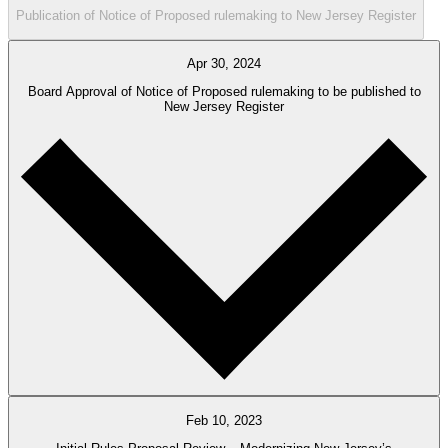
Publication of Notice of Proposed rulemaking to New Jersey Register​​​​‌ ‍ ​‍​‍‌‍ ‌ ​‍‌‍‍‌‌‍‌ ‌‍‍‌‌‍ ‍​‍​‍​ ‍‍​‍​‍‌ ​ ‌‍​‌‌‍ ‍‌‍‍‌‌ ‌​‌ ‍‌​‍ ‍‌‍‍‌‌‍ ​‍​‍​‍ ​​‍​‍‌‍‍​‌ ​‍‌‍‌‌‌‍‌‍​‍​‍​ ‍‍​‍​‍‌‍‍​‌ ‌​‌ ‌​‌ ​​​ ‍‍​‍ ​‍ ‌‍ ​‌‍ ‌‍​ ‌‍​‌‌‍ ​‌‍‍​‌‍ ‌ ​ ‌ ‌​​ ‍‍​ ​ ​ ​ ​ ​ ​ ​ ​‍ ‌‍‍‌‌‍ ‍‌ ‌​‌‍‌‌‌‍ ‍‌ ‌​​‍ ‌‍‌‌‌‍‌​‌‍‍‌‌ ‌​​‍ ‌‍ ‌‌‍ ‌‍‌​‌‍‌‌​ ‌‌ ​​‌ ​‍‌‍‌‌‌ ​ ‌‍‌‌‌‍ ‍‌ ‌​‌‍​‌‌ ‌​‌‍‍‌‌‍ ‌‍ ‍​ ‍ ‌‍‍‌‌‍‌​​ ‌​ ‌​‌‍‌‍​ ‌‍​ ‍‌​ ‌‌​ ​‌​ ‍​‌‍‌‍​‍ ‌​ ​ ​ ‌‍​ ​​​ ​ ​‍ ‌​ ‌​​ ‍​‌‍‌​​ ‌‍​‍ ‌​ ‍​‌‍​‍‌‍‌‍​ ‍​​‍ ‌​ ‍​​ ​​​ ​ ​ ‌‌​ ‌ ‌‍‌​​ ​​‌‍​‌​ ‌​​ ‍‌‌‍‌‍​ ‌‌​ ‍ ‌ ‌​‌ ‍‌‌ ​​‌‍‌‌​ ‌‌ ​​‌ ​‍‌‍ ‌‍‌ ‌ ​‍‌‍​‌‌‍ ‌​ ‍ ‌ ​​‌‍​‌‌ ‌​‌‍‍​​ ‌‌‍​ ‌‍ ‌‍ ‍‌ ‌​‌‍‌‌‌‍ ‍‌ ‌​‌‌​ ‌‍‌‌‌‍​ ‌ ‌​‌‍‍‌‌‍ ‌‍ ‍‌ ​ ​‍‌‌​ ‌‌‌​​‍‌‌ ‌‍‍ ‌‍‌‌‌ ‍‌​‍‌‌​ ​ ‌​‌​​‍‌‌​ ​ ‌​‌​​‍‌‌​ ​‍​ ​‍​ ​ ‌‍​‍‌‍‌‌​ ‍‌​ ​‍​ ‌‌​ ‌‌​ ​ ​ ​‌​ ‌ ​ ‍​‌‍​‍​‍‌‌​ ​‍​ ​‍​‍‌‌​ ‌‌‌​‌​​‍ ‍‌‍​ ‌‍ ‌‍ ‍‌ ‌​‌‍‌‌‌‍ ‍‌ ‌​​‍‌‌​ ‌‌‌​​‍‌‌ ‌‍‍ ‌‍‌‌‌ ‍‌​‍‌‌​ ​ ‌​‌​​‍‌‌​ ​ ‌​‌​​‍‌‌​ ​‍​ ​‍‌‍​ ‌‍‌‍‌‍​ ‌‍‌​‌‍‌‍‌‍‌‌​ ‍‌‌‍‌‍​ ‌‍​ ‌ ‌‍‌‍​ ‍​​‍‌‌​ ​‍​ ​‍​‍‌‌​ ‌‌‌​‌​​‍ ‍‌‍‍‌‌ ‌​‌‍‌‌‌‍ ‌‌ ​ ​‍‌‌​ ‌‌‌​​‍‌‌ ‌‍‍ ‌‍‌‌‌ ‍‌​‍‌‌​ ​ ‌​‌​​‍‌‌​ ​ ‌​‌​​‍‌‌​ ​‍​ ​‍​ ‌‌​ ‌‌​ ​​‌‍​ ​ ‍‌‌‍​ ​ ​ ​ ​‍‌‍‌​​ ‍​​ ‌‍​ ​​​‍‌‌​ ​‍​ ​‍​‍‌‌​ ‌‌‌​‌​​‍ ‍‌‍‍​‌‍‌‌‌‍​‌‌‍‌​‌‍‍‌‌‍ ‍‌‍‌ ​ ‌‍​‍‌‍​‌‌ ​ ‌‍‌‌‌‌‌‌‌ ​‍‌‍ ​​ ‌‌‍‍​‌ ‌​‌ ‌​‌ ​​​‍‌‌​ ​ ‌​​‌​‍‌‌​ ​‍‌​‌‍​‍‌‌​ ​‍‌​‌‍‌‍ ​‌‍ ‌‍​ ‌‍​‌‌‍ ​‌‍‍​‌‍ ‌ ​ ‌ ‌​​‍‌‌​ ​ ‌​​‌​ ​ ​ ​ ​ ​ ​ ​ ​‍‌‍‌‍‍‌‌‍‌​​ ‌​ ‌​‌‍‌‍​ ‌‍​ ‍‌​ ‌‌​ ​‌​ ‍​‌‍‌‍​‍ ‌​ ​ ​ ‌‍​ ​​​ ​ ​‍ ‌​ ‌​​ ‍​‌‍‌​​ ‌‍​‍ ‌​ ‍​‌‍​‍‌‍‌‍​ ‍​​‍ ‌​ ‍​​ ​​​ ​ ​ ‌‌​ ‌ ‌‍‌​​ ​​‌‍​‌​ ‌​​ ‍‌‌‍‌‍​ ‌‌​‍‌‍‌ ‌​‌ ‍‌‌ ​​‌‍‌‌​ ‌‌ ​​‌ ​‍‌‍ ‌‍‌ ‌ ​‍‌‍​‌‌‍ ‌​‍‌‍‌ ​​‌‍​‌‌ ‌​‌‍‍​​ ‌‌‍​ ‌‍ ‌‍ ‍‌ ‌​‌‍‌‌‌‍ ‍‌ ‌​‌‌​ ‌‍‌‌‌‍​ ‌ ‌​‌‍‍‌‌‍ ‌‍ ‍‌ ​ ​‍‌‌​ ‌‌‌​​‍‌‌ ‌‍‍ ‌‍‌‌‌ ‍‌​‍‌‌​ ​ ‌​‌​​‍‌‌​ ​ ‌​‌​​‍‌‌​ ​‍​ ​‍​ ​ ‌‍​‍‌‍‌‌​ ‍‌​ ​‍​ ‌‌​ ‌‌​ ​ ​ ​‌​ ‌ ​ ‍​‌‍​‍​‍‌‌​ ​‍​ ​‍​‍‌‌​ ‌‌‌​‌​​‍ ‍‌‍​ ‌‍ ‌‍ ‍‌ ‌​‌‍‌‌‌‍ ‍‌ ‌​​‍‌‌​ ‌‌‌​​‍‌‌ ‌‍‍ ‌‍‌‌‌ ‍‌​‍‌‌​ ​ ‌​‌​​‍‌‌​ ​ ‌​‌​​‍‌‌​ ​‍​ ​‍‌‍​ ‌‍‌‍‌‍​ ‌‍‌​‌‍‌‍‌‍‌‌​ ‍‌‌‍‌‍​ ‌‍​ ‌ ‌‍‌‍​ ‍​​‍‌‌​ ​‍​ ​‍​‍‌‌​ ‌‌‌​‌​​‍ ‍‌‍‍‌‌ ‌​‌‍‌‌‌‍ ‌‌ ​ ​‍‌‌​ ‌‌‌​​‍‌‌ ‌‍‍ ‌‍‌‌‌ ‍‌​‍‌‌​ ​ ‌​‌​​‍‌‌​ ​ ‌​‌​​‍‌‌​ ​‍​ ​‍​ ‌‌​ ‌‌​ ​​‌‍​ ​ ‍‌‌‍​ ​ ​ ​ ​‍‌‍‌​​ ‍​​ ‌‍​ ​​​‍‌‌​ ​‍​ ​‍​‍‌‌​ ‌‌‌​‌​​‍ ‍‌‍‍​‌‍‌‌‌‍​‌‌‍‌​‌‍‍‌‌‍ ‍‌‍‌ ​‍‌‍‌ ​​‌‍‌‌‌ ​‍‌ ​ ‌ ​​‌‍‌‌‌‍​ ‌ ‌​‌‍‍‌‌ ‌‍‌‍‌‌​ ‌‌ ​​‌ ‌‌‌‍​‍‌‍ ​‌‍‍‌‌ ​ ‌‍‍​‌‍‌‌‌‍‌​​‍​‍‌ ‌
Apr 30, 2024
Board Approval of Notice of Proposed rulemaking to be published to
New Jersey Register​​​​‌ ‍ ​‍​‍‌‍ ‌ ​‍‌‍‍‌‌‍‌ ‌‍‍‌‌‍ ‍​‍​‍​ ‍‍​‍​‍‌ ​ ‌‍​‌‌‍ ‍‌‍‍‌‌ ‌​‌ ‍‌​‍ ‍‌‍‍‌‌‍ ​‍​‍​‍ ​​‍​‍‌‍‍​‌ ​‍‌‍‌‌‌‍‌‍​‍​‍​ ‍‍​‍​‍‌‍‍​‌ ‌​‌ ‌​‌ ​​​ ‍‍​‍ ​‍ ‌‍ ​‌‍ ‌‍​ ‌‍​‌‌‍ ​‌‍‍​‌‍ ‌ ​ ‌ ‌​​ ‍‍​ ​ ​ ​ ​ ​ ​ ​ ​‍ ‌‍‍‌‌‍ ‍‌ ‌​‌‍‌‌‌‍ ‍‌ ‌​​‍ ‌‍‌‌‌‍‌​‌‍‍‌‌ ‌​​‍ ‌‍ ‌‌‍ ‌‍‌​‌‍‌‌​ ‌‌ ​​‌ ​‍‌‍‌‌‌ ​ ‌‍‌‌‌‍ ‍‌ ‌​‌‍​‌‌ ‌​‌‍‍‌‌‍ ‌‍ ‍​ ‍ ‌‍‍‌‌‍‌​​ ‌​ ‌​‌‍‌‍​ ‌‍​ ‍‌​ ‌‌​ ​‌​ ‍​‌‍‌‍​‍ ‌​ ​ ​ ‌‍​ ​​​ ​ ​‍ ‌​ ‌​​ ‍​‌‍‌​​ ‌‍​‍ ‌​ ‍​‌‍​‍‌‍‌‍​ ‍​​‍ ‌​ ‍​​ ​​​ ​ ​ ‌‌​ ‌ ‌‍‌​​ ​​‌‍​‌​ ‌​​ ‍‌‌‍‌‍​ ‌‌​ ‍ ‌ ‌​‌ ‍‌‌ ​​‌‍‌‌​ ‌‌ ​​‌ ​‍‌‍ ‌‍‌ ‌ ​‍‌‍​‌‌‍ ‌​ ‍ ‌ ​​‌‍​‌‌ ‌​‌‍‍​​ ‌‌‍​ ‌‍ ‌‍ ‍‌ ‌​‌‍‌‌‌‍ ‍‌ ‌​‌‌​ ‌‍‌‌‌‍​ ‌ ‌​‌‍‍‌‌‍ ‌‍ ‍‌ ​ ​‍‌‌​ ‌‌‌​​‍‌‌ ‌‍‍ ‌‍‌‌‌ ‍‌​‍‌‌​ ​ ‌​‌​​‍‌‌​ ​ ‌​‌​​‍‌‌​ ​‍​ ​‍​ ​ ‌‍​‍‌‍‌‌​ ‍‌​ ​‍​ ‌‌​ ‌‌​ ​ ​ ​‌​ ‌ ​ ‍​‌‍​‍​‍‌‌​ ​‍​ ​‍​‍‌‌​ ‌‌‌​‌​​‍ ‍‌‍​ ‌‍ ‌‍ ‍‌ ‌​‌‍‌‌‌‍ ‍‌ ‌​​‍‌‌​ ‌‌‌​​‍‌‌ ‌‍‍ ‌‍‌‌‌ ‍‌​‍‌‌​ ​ ‌​‌​​‍‌‌​ ​ ‌​‌​​‍‌‌​ ​‍​ ​‍‌‍​ ‌‍‌‍‌‍​ ‌‍‌​‌‍‌‍‌‍‌‌​ ‍‌‌‍‌‍​ ‌‍​ ‌ ‌‍‌‍​ ‍​​‍‌‌​ ​‍​ ​‍​‍‌‌​ ‌‌‌​‌​​‍ ‍‌‍‍‌‌ ‌​‌‍‌‌‌‍ ‌‌ ​ ​‍‌‌​ ‌‌‌​​‍‌‌ ‌‍‍ ‌‍‌‌‌ ‍‌​‍‌‌​ ​ ‌​‌​​‍‌‌​ ​ ‌​‌​​‍‌‌​ ​‍​ ​‍​ ​‌​ ‌​​ ‌​‌‍‌‌​ ‌‍​ ​‌‌‍​‌​ ​​​ ​​‌‍‌​​ ‌‌‌‍​‍​‍‌‌​ ​‍​ ​‍​‍‌‌​ ‌‌‌​‌​​‍ ‍‌‍‍​‌‍‌‌‌‍​‌‌‍‌​‌‍‍‌‌‍ ‍‌‍‌ ​ ‌‍​‍‌‍​‌‌ ​ ‌‍‌‌‌‌‌‌‌ ​‍‌‍ ​​ ‌‌‍‍​‌ ‌​‌ ‌​‌ ​​​‍‌‌​ ​ ‌​​‌​‍‌‌​ ​‍‌​‌‍​‍‌‌​ ​‍‌​‌‍‌‍ ​‌‍ ‌‍​ ‌‍​‌‌‍ ​‌‍‍​‌‍ ‌ ​ ‌ ‌​​‍‌‌​ ​ ‌​​‌​ ​ ​ ​ ​ ​ ​ ​ ​‍‌‍‌‍‍‌‌‍‌​​ ‌​ ‌​‌‍‌‍​ ‌‍​ ‍‌​ ‌‌​ ​‌​ ‍​‌‍‌‍​‍ ‌​ ​ ​ ‌‍​ ​​​ ​ ​‍ ‌​ ‌​​ ‍​‌‍‌​​ ‌‍​‍ ‌​ ‍​‌‍​‍‌‍‌‍​ ‍​​‍ ‌​ ‍​​ ​​​ ​ ​ ‌‌​ ‌ ‌‍‌​​ ​​‌‍​‌​ ‌​​ ‍‌‌‍‌‍​ ‌‌​‍‌‍‌ ‌​‌ ‍‌‌ ​​‌‍‌‌​ ‌‌ ​​‌ ​‍‌‍ ‌‍‌ ‌ ​‍‌‍​‌‌‍ ‌​‍‌‍‌ ​​‌‍​‌‌ ‌​‌‍‍​​ ‌‌‍​ ‌‍ ‌‍ ‍‌ ‌​‌‍‌‌‌‍ ‍‌ ‌​‌‌​ ‌‍‌‌‌‍​ ‌ ‌​‌‍‍‌‌‍ ‌‍ ‍‌ ​ ​‍‌‌​ ‌‌‌​​‍‌‌ ‌‍‍ ‌‍‌‌‌ ‍‌​‍‌‌​ ​ ‌​‌​​‍‌‌​ ​ ‌​‌​​‍‌‌​ ​‍​ ​‍​ ​ ‌‍​‍‌‍‌‌​ ‍‌​ ​‍​ ‌‌​ ‌‌​ ​ ​ ​‌​ ‌ ​ ‍​‌‍​‍​‍‌‌​ ​‍​ ​‍​‍‌‌​ ‌‌‌​‌​​‍ ‍‌‍​ ‌‍ ‌‍ ‍‌ ‌​‌‍‌‌‌‍ ‍‌ ‌​​‍‌‌​ ‌‌‌​​‍‌‌ ‌‍‍ ‌‍‌‌‌ ‍‌​‍‌‌​ ​ ‌​‌​​‍‌‌​ ​ ‌​‌​​‍‌‌​ ​‍​ ​‍‌‍​ ‌‍‌‍‌‍​ ‌‍‌​‌‍‌‍‌‍‌‌​ ‍‌‌‍‌‍​ ‌‍​ ‌ ‌‍‌‍​ ‍​​‍‌‌​ ​‍​ ​‍​‍‌‌​ ‌‌‌​‌​​‍ ‍‌‍‍‌‌ ‌​‌‍‌‌‌‍ ‌‌ ​ ​‍‌‌​ ‌‌‌​​‍‌‌ ‌‍‍ ‌‍‌‌‌ ‍‌​‍‌‌​ ​ ‌​‌​​‍‌‌​ ​ ‌​‌​​‍‌‌​ ​‍​ ​‍​ ​‌​ ‌​​ ‌​‌‍‌‌​ ‌‍​ ​‌‌‍​‌​ ​​​ ​​‌‍‌​​ ‌‌‌‍​‍​‍‌‌​ ​‍​ ​‍​‍‌‌​ ‌‌‌​‌​​‍ ‍‌‍‍​‌‍‌‌‌‍​‌‌‍‌​‌‍‍‌‌‍ ‍‌‍‌ ​‍‌‍‌ ​​‌‍‌‌‌ ​‍‌ ​ ‌ ​​‌‍‌‌‌‍​ ‌ ‌​‌‍‍‌‌ ‌‍‌‍‌‌​ ‌‌ ​​‌ ‌‌‌‍​‍‌‍ ​‌‍‍‌‌ ​ ‌‍‍​‌‍‌‌‌‍‌​​‍​‍‌ ‌
Feb 10, 2023