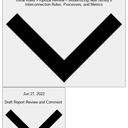
Initial Rules Proposal Review – Modernizing New Jersey’s
Interconnection Rules, Processes, and Metrics​​​​‌ ‍ ​‍​‍‌‍ ‌ ​‍‌‍‍‌‌‍‌ ‌‍‍‌‌‍ ‍​‍​‍​ ‍‍​‍​‍‌ ​ ‌‍​‌‌‍ ‍‌‍‍‌‌ ‌​‌ ‍‌​‍ ‍‌‍‍‌‌‍ ​‍​‍​‍ ​​‍​‍‌‍‍​‌ ​‍‌‍‌‌‌‍‌‍​‍​‍​ ‍‍​‍​‍‌‍‍​‌ ‌​‌ ‌​‌ ​​​ ‍‍​‍ ​‍ ‌‍ ​‌‍ ‌‍​ ‌‍​‌‌‍ ​‌‍‍​‌‍ ‌ ​ ‌ ‌​​ ‍‍​ ​ ​ ​ ​ ​ ​ ​ ​‍ ‌‍‍‌‌‍ ‍‌ ‌​‌‍‌‌‌‍ ‍‌ ‌​​‍ ‌‍‌‌‌‍‌​‌‍‍‌‌ ‌​​‍ ‌‍ ‌‌‍ ‌‍‌​‌‍‌‌​ ‌‌ ​​‌ ​‍‌‍‌‌‌ ​ ‌‍‌‌‌‍ ‍‌ ‌​‌‍​‌‌ ‌​‌‍‍‌‌‍ ‌‍ ‍​ ‍ ‌‍‍‌‌‍‌​​ ‌​ ‌​‌‍‌‍​ ‌‍​ ‍‌​ ‌‌​ ​‌​ ‍​‌‍‌‍​‍ ‌​ ​ ​ ‌‍​ ​​​ ​ ​‍ ‌​ ‌​​ ‍​‌‍‌​​ ‌‍​‍ ‌​ ‍​‌‍​‍‌‍‌‍​ ‍​​‍ ‌​ ‍​​ ​​​ ​ ​ ‌‌​ ‌ ‌‍‌​​ ​​‌‍​‌​ ‌​​ ‍‌‌‍‌‍​ ‌‌​ ‍ ‌ ‌​‌ ‍‌‌ ​​‌‍‌‌​ ‌‌ ​​‌ ​‍‌‍ ‌‍‌ ‌ ​‍‌‍​‌‌‍ ‌​ ‍ ‌ ​​‌‍​‌‌ ‌​‌‍‍​​ ‌‌‍​ ‌‍ ‌‍ ‍‌ ‌​‌‍‌‌‌‍ ‍‌ ‌​‌‌​ ‌‍‌‌‌‍​ ‌ ‌​‌‍‍‌‌‍ ‌‍ ‍‌ ​ ​‍‌‌​ ‌‌‌​​‍‌‌ ‌‍‍ ‌‍‌‌‌ ‍‌​‍‌‌​ ​ ‌​‌​​‍‌‌​ ​ ‌​‌​​‍‌‌​ ​‍​ ​‍​ ​ ‌‍​‍‌‍‌‌​ ‍‌​ ​‍​ ‌‌​ ‌‌​ ​ ​ ​‌​ ‌ ​ ‍​‌‍​‍​‍‌‌​ ​‍​ ​‍​‍‌‌​ ‌‌‌​‌​​‍ ‍‌‍​ ‌‍ ‌‍ ‍‌ ‌​‌‍‌‌‌‍ ‍‌ ‌​​‍‌‌​ ‌‌‌​​‍‌‌ ‌‍‍ ‌‍‌‌‌ ‍‌​‍‌‌​ ​ ‌​‌​​‍‌‌​ ​ ‌​‌​​‍‌‌​ ​‍​ ​‍‌‍​ ‌‍‌‍‌‍​ ‌‍‌​‌‍‌‍‌‍‌‌​ ‍‌‌‍‌‍​ ‌‍​ ‌ ‌‍‌‍​ ‍​​‍‌‌​ ​‍​ ​‍​‍‌‌​ ‌‌‌​‌​​‍ ‍‌‍‍‌‌ ‌​‌‍‌‌‌‍ ‌‌ ​ ​‍‌‌​ ‌‌‌​​‍‌‌ ‌‍‍ ‌‍‌‌‌ ‍‌​‍‌‌​ ​ ‌​‌​​‍‌‌​ ​ ‌​‌​​‍‌‌​ ​‍​ ​‍​ ‍‌‌‍​ ​ ‍​​ ‍‌​ ​ ​ ‍​​ ​​​ ​ ​ ‌ ‌‍‌​​ ‌​‌‍‌‍​‍‌‌​ ​‍​ ​‍​‍‌‌​ ‌‌‌​‌​​‍ ‍‌‍‍​‌‍‌‌‌‍​‌‌‍‌​‌‍‍‌‌‍ ‍‌‍‌ ​ ‌‍​‍‌‍​‌‌ ​ ‌‍‌‌‌‌‌‌‌ ​‍‌‍ ​​ ‌‌‍‍​‌ ‌​‌ ‌​‌ ​​​‍‌‌​ ​ ‌​​‌​‍‌‌​ ​‍‌​‌‍​‍‌‌​ ​‍‌​‌‍‌‍ ​‌‍ ‌‍​ ‌‍​‌‌‍ ​‌‍‍​‌‍ ‌ ​ ‌ ‌​​‍‌‌​ ​ ‌​​‌​ ​ ​ ​ ​ ​ ​ ​ ​‍‌‍‌‍‍‌‌‍‌​​ ‌​ ‌​‌‍‌‍​ ‌‍​ ‍‌​ ‌‌​ ​‌​ ‍​‌‍‌‍​‍ ‌​ ​ ​ ‌‍​ ​​​ ​ ​‍ ‌​ ‌​​ ‍​‌‍‌​​ ‌‍​‍ ‌​ ‍​‌‍​‍‌‍‌‍​ ‍​​‍ ‌​ ‍​​ ​​​ ​ ​ ‌‌​ ‌ ‌‍‌​​ ​​‌‍​‌​ ‌​​ ‍‌‌‍‌‍​ ‌‌​‍‌‍‌ ‌​‌ ‍‌‌ ​​‌‍‌‌​ ‌‌ ​​‌ ​‍‌‍ ‌‍‌ ‌ ​‍‌‍​‌‌‍ ‌​‍‌‍‌ ​​‌‍​‌‌ ‌​‌‍‍​​ ‌‌‍​ ‌‍ ‌‍ ‍‌ ‌​‌‍‌‌‌‍ ‍‌ ‌​‌‌​ ‌‍‌‌‌‍​ ‌ ‌​‌‍‍‌‌‍ ‌‍ ‍‌ ​ ​‍‌‌​ ‌‌‌​​‍‌‌ ‌‍‍ ‌‍‌‌‌ ‍‌​‍‌‌​ ​ ‌​‌​​‍‌‌​ ​ ‌​‌​​‍‌‌​ ​‍​ ​‍​ ​ ‌‍​‍‌‍‌‌​ ‍‌​ ​‍​ ‌‌​ ‌‌​ ​ ​ ​‌​ ‌ ​ ‍​‌‍​‍​‍‌‌​ ​‍​ ​‍​‍‌‌​ ‌‌‌​‌​​‍ ‍‌‍​ ‌‍ ‌‍ ‍‌ ‌​‌‍‌‌‌‍ ‍‌ ‌​​‍‌‌​ ‌‌‌​​‍‌‌ ‌‍‍ ‌‍‌‌‌ ‍‌​‍‌‌​ ​ ‌​‌​​‍‌‌​ ​ ‌​‌​​‍‌‌​ ​‍​ ​‍‌‍​ ‌‍‌‍‌‍​ ‌‍‌​‌‍‌‍‌‍‌‌​ ‍‌‌‍‌‍​ ‌‍​ ‌ ‌‍‌‍​ ‍​​‍‌‌​ ​‍​ ​‍​‍‌‌​ ‌‌‌​‌​​‍ ‍‌‍‍‌‌ ‌​‌‍‌‌‌‍ ‌‌ ​ ​‍‌‌​ ‌‌‌​​‍‌‌ ‌‍‍ ‌‍‌‌‌ ‍‌​‍‌‌​ ​ ‌​‌​​‍‌‌​ ​ ‌​‌​​‍‌‌​ ​‍​ ​‍​ ‍‌‌‍​ ​ ‍​​ ‍‌​ ​ ​ ‍​​ ​​​ ​ ​ ‌ ‌‍‌​​ ‌​‌‍‌‍​‍‌‌​ ​‍​ ​‍​‍‌‌​ ‌‌‌​‌​​‍ ‍‌‍‍​‌‍‌‌‌‍​‌‌‍‌​‌‍‍‌‌‍ ‍‌‍‌ ​‍‌‍‌ ​​‌‍‌‌‌ ​‍‌ ​ ‌ ​​‌‍‌‌‌‍​ ‌ ‌​‌‍‍‌‌ ‌‍‌‍‌‌​ ‌‌ ​​‌ ‌‌‌‍​‍‌‍ ​‌‍‍‌‌ ​ ‌‍‍​‌‍‌‌‌‍‌​​‍​‍‌ ‌
Jun 27, 2022
Draft Report Review and Comment ​​​​‌ ‍ ​‍​‍‌‍ ‌ ​‍‌‍‍‌‌‍‌ ‌‍‍‌‌‍ ‍​‍​‍​ ‍‍​‍​‍‌ ​ ‌‍​‌‌‍ ‍‌‍‍‌‌ ‌​‌ ‍‌​‍ ‍‌‍‍‌‌‍ ​‍​‍​‍ ​​‍​‍‌‍‍​‌ ​‍‌‍‌‌‌‍‌‍​‍​‍​ ‍‍​‍​‍‌‍‍​‌ ‌​‌ ‌​‌ ​​​ ‍‍​‍ ​‍ ‌‍ ​‌‍ ‌‍​ ‌‍​‌‌‍ ​‌‍‍​‌‍ ‌ ​ ‌ ‌​​ ‍‍​ ​ ​ ​ ​ ​ ​ ​ ​‍ ‌‍‍‌‌‍ ‍‌ ‌​‌‍‌‌‌‍ ‍‌ ‌​​‍ ‌‍‌‌‌‍‌​‌‍‍‌‌ ‌​​‍ ‌‍ ‌‌‍ ‌‍‌​‌‍‌‌​ ‌‌ ​​‌ ​‍‌‍‌‌‌ ​ ‌‍‌‌‌‍ ‍‌ ‌​‌‍​‌‌ ‌​‌‍‍‌‌‍ ‌‍ ‍​ ‍ ‌‍‍‌‌‍‌​​ ‌​ ‌​‌‍‌‍​ ‌‍​ ‍‌​ ‌‌​ ​‌​ ‍​‌‍‌‍​‍ ‌​ ​ ​ ‌‍​ ​​​ ​ ​‍ ‌​ ‌​​ ‍​‌‍‌​​ ‌‍​‍ ‌​ ‍​‌‍​‍‌‍‌‍​ ‍​​‍ ‌​ ‍​​ ​​​ ​ ​ ‌‌​ ‌ ‌‍‌​​ ​​‌‍​‌​ ‌​​ ‍‌‌‍‌‍​ ‌‌​ ‍ ‌ ‌​‌ ‍‌‌ ​​‌‍‌‌​ ‌‌ ​​‌ ​‍‌‍ ‌‍‌ ‌ ​‍‌‍​‌‌‍ ‌​ ‍ ‌ ​​‌‍​‌‌ ‌​‌‍‍​​ ‌‌‍​ ‌‍ ‌‍ ‍‌ ‌​‌‍‌‌‌‍ ‍‌ ‌​‌‌​ ‌‍‌‌‌‍​ ‌ ‌​‌‍‍‌‌‍ ‌‍ ‍‌ ​ ​‍‌‌​ ‌‌‌​​‍‌‌ ‌‍‍ ‌‍‌‌‌ ‍‌​‍‌‌​ ​ ‌​‌​​‍‌‌​ ​ ‌​‌​​‍‌‌​ ​‍​ ​‍​ ​ ‌‍​‍‌‍‌‌​ ‍‌​ ​‍​ ‌‌​ ‌‌​ ​ ​ ​‌​ ‌ ​ ‍​‌‍​‍​‍‌‌​ ​‍​ ​‍​‍‌‌​ ‌‌‌​‌​​‍ ‍‌‍​ ‌‍ ‌‍ ‍‌ ‌​‌‍‌‌‌‍ ‍‌ ‌​​‍‌‌​ ‌‌‌​​‍‌‌ ‌‍‍ ‌‍‌‌‌ ‍‌​‍‌‌​ ​ ‌​‌​​‍‌‌​ ​ ‌​‌​​‍‌‌​ ​‍​ ​‍‌‍​ ‌‍‌‍‌‍​ ‌‍‌​‌‍‌‍‌‍‌‌​ ‍‌‌‍‌‍​ ‌‍​ ‌ ‌‍‌‍​ ‍​​‍‌‌​ ​‍​ ​‍​‍‌‌​ ‌‌‌​‌​​‍ ‍‌‍‍‌‌ ‌​‌‍‌‌‌‍ ‌‌ ​ ​‍‌‌​ ‌‌‌​​‍‌‌ ‌‍‍ ‌‍‌‌‌ ‍‌​‍‌‌​ ​ ‌​‌​​‍‌‌​ ​ ‌​‌​​‍‌‌​ ​‍​ ​‍​ ‌ ‌‍‌​‌‍​‌‌‍​‌​ ‌​​ ‌‌​ ‍‌​ ‌ ​ ‌‍​ ​​‌‍​‌‌‍‌‍​‍‌‌​ ​‍​ ​‍​‍‌‌​ ‌‌‌​‌​​‍ ‍‌‍‍​‌‍‌‌‌‍​‌‌‍‌​‌‍‍‌‌‍ ‍‌‍‌ ​ ‌‍​‍‌‍​‌‌ ​ ‌‍‌‌‌‌‌‌‌ ​‍‌‍ ​​ ‌‌‍‍​‌ ‌​‌ ‌​‌ ​​​‍‌‌​ ​ ‌​​‌​‍‌‌​ ​‍‌​‌‍​‍‌‌​ ​‍‌​‌‍‌‍ ​‌‍ ‌‍​ ‌‍​‌‌‍ ​‌‍‍​‌‍ ‌ ​ ‌ ‌​​‍‌‌​ ​ ‌​​‌​ ​ ​ ​ ​ ​ ​ ​ ​‍‌‍‌‍‍‌‌‍‌​​ ‌​ ‌​‌‍‌‍​ ‌‍​ ‍‌​ ‌‌​ ​‌​ ‍​‌‍‌‍​‍ ‌​ ​ ​ ‌‍​ ​​​ ​ ​‍ ‌​ ‌​​ ‍​‌‍‌​​ ‌‍​‍ ‌​ ‍​‌‍​‍‌‍‌‍​ ‍​​‍ ‌​ ‍​​ ​​​ ​ ​ ‌‌​ ‌ ‌‍‌​​ ​​‌‍​‌​ ‌​​ ‍‌‌‍‌‍​ ‌‌​‍‌‍‌ ‌​‌ ‍‌‌ ​​‌‍‌‌​ ‌‌ ​​‌ ​‍‌‍ ‌‍‌ ‌ ​‍‌‍​‌‌‍ ‌​‍‌‍‌ ​​‌‍​‌‌ ‌​‌‍‍​​ ‌‌‍​ ‌‍ ‌‍ ‍‌ ‌​‌‍‌‌‌‍ ‍‌ ‌​‌‌​ ‌‍‌‌‌‍​ ‌ ‌​‌‍‍‌‌‍ ‌‍ ‍‌ ​ ​‍‌‌​ ‌‌‌​​‍‌‌ ‌‍‍ ‌‍‌‌‌ ‍‌​‍‌‌​ ​ ‌​‌​​‍‌‌​ ​ ‌​‌​​‍‌‌​ ​‍​ ​‍​ ​ ‌‍​‍‌‍‌‌​ ‍‌​ ​‍​ ‌‌​ ‌‌​ ​ ​ ​‌​ ‌ ​ ‍​‌‍​‍​‍‌‌​ ​‍​ ​‍​‍‌‌​ ‌‌‌​‌​​‍ ‍‌‍​ ‌‍ ‌‍ ‍‌ ‌​‌‍‌‌‌‍ ‍‌ ‌​​‍‌‌​ ‌‌‌​​‍‌‌ ‌‍‍ ‌‍‌‌‌ ‍‌​‍‌‌​ ​ ‌​‌​​‍‌‌​ ​ ‌​‌​​‍‌‌​ ​‍​ ​‍‌‍​ ‌‍‌‍‌‍​ ‌‍‌​‌‍‌‍‌‍‌‌​ ‍‌‌‍‌‍​ ‌‍​ ‌ ‌‍‌‍​ ‍​​‍‌‌​ ​‍​ ​‍​‍‌‌​ ‌‌‌​‌​​‍ ‍‌‍‍‌‌ ‌​‌‍‌‌‌‍ ‌‌ ​ ​‍‌‌​ ‌‌‌​​‍‌‌ ‌‍‍ ‌‍‌‌‌ ‍‌​‍‌‌​ ​ ‌​‌​​‍‌‌​ ​ ‌​‌​​‍‌‌​ ​‍​ ​‍​ ‌ ‌‍‌​‌‍​‌‌‍​‌​ ‌​​ ‌‌​ ‍‌​ ‌ ​ ‌‍​ ​​‌‍​‌‌‍‌‍​‍‌‌​ ​‍​ ​‍​‍‌‌​ ‌‌‌​‌​​‍ ‍‌‍‍​‌‍‌‌‌‍​‌‌‍‌​‌‍‍‌‌‍ ‍‌‍‌ ​‍‌‍‌ ​​‌‍‌‌‌ ​‍‌ ​ ‌ ​​‌‍‌‌‌‍​ ‌ ‌​‌‍‍‌‌ ‌‍‌‍‌‌​ ‌‌ ​​‌ ‌‌‌‍​‍‌‍ ​‌‍‍‌‌ ​ ‌‍‍​‌‍‌‌‌‍‌​​‍​‍‌ ‌