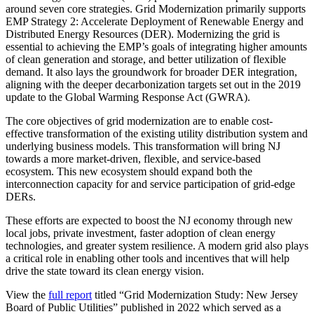
around seven core strategies. Grid Modernization primarily supports
EMP Strategy 2: Accelerate Deployment of Renewable Energy and
Distributed Energy Resources (DER). Modernizing the grid is
essential to achieving the EMP’s goals of integrating higher amounts
of clean generation and storage, and better utilization of flexible
demand. It also lays the groundwork for broader DER integration,
aligning with the deeper decarbonization targets set out in the 2019
update to the Global Warming Response Act (GWRA).​​​​‌ ‍ ​‍​‍‌‍ ‌ ​‍‌‍‍‌‌‍‌ ‌‍‍‌‌‍ ‍​‍​‍​ ‍‍​‍​‍‌ ​ ‌‍​‌‌‍ ‍‌‍‍‌‌ ‌​‌ ‍‌​‍ ‍‌‍‍‌‌‍ ​‍​‍​‍ ​​‍​‍‌‍‍​‌ ​‍‌‍‌‌‌‍‌‍​‍​‍​ ‍‍​‍​‍‌‍‍​‌ ‌​‌ ‌​‌ ​​​ ‍‍​‍ ​‍ ‌‍ ​‌‍ ‌‍​ ‌‍​‌‌‍ ​‌‍‍​‌‍ ‌ ​ ‌ ‌​​ ‍‍​ ​ ​ ​ ​ ​ ​ ​ ​‍ ‌‍‍‌‌‍ ‍‌ ‌​‌‍‌‌‌‍ ‍‌ ‌​​‍ ‌‍‌‌‌‍‌​‌‍‍‌‌ ‌​​‍ ‌‍ ‌‌‍ ‌‍‌​‌‍‌‌​ ‌‌ ​​‌ ​‍‌‍‌‌‌ ​ ‌‍‌‌‌‍ ‍‌ ‌​‌‍​‌‌ ‌​‌‍‍‌‌‍ ‌‍ ‍​ ‍ ‌‍‍‌‌‍‌​​ ‌​ ‌​‌‍‌‍​ ‌‍​ ‍‌​ ‌‌​ ​‌​ ‍​‌‍‌‍​‍ ‌​ ​ ​ ‌‍​ ​​​ ​ ​‍ ‌​ ‌​​ ‍​‌‍‌​​ ‌‍​‍ ‌​ ‍​‌‍​‍‌‍‌‍​ ‍​​‍ ‌​ ‍​​ ​​​ ​ ​ ‌‌​ ‌ ‌‍‌​​ ​​‌‍​‌​ ‌​​ ‍‌‌‍‌‍​ ‌‌​ ‍ ‌ ‌​‌ ‍‌‌ ​​‌‍‌‌​ ‌‌ ​​‌ ​‍‌‍ ‌‍‌ ‌ ​‍‌‍​‌‌‍ ‌​ ‍ ‌ ​​‌‍​‌‌ ‌​‌‍‍​​ ‌‌‍​ ‌‍ ‌‍ ‍‌ ‌​‌‍‌‌‌‍ ‍‌ ‌​‌‌​ ‌‍‌‌‌‍​ ‌ ‌​‌‍‍‌‌‍ ‌‍ ‍‌ ​ ​‍‌‌​ ‌‌‌​​‍‌‌ ‌‍‍ ‌‍‌‌‌ ‍‌​‍‌‌​ ​ ‌​‌​​‍‌‌​ ​ ‌​‌​​‍‌‌​ ​‍​ ​‍​ ​‌‌‍​ ​ ​‍‌‍​‍​ ‌‍​ ‍​​ ​‌‌‍‌​​ ‍​‌‍​‍‌‍​ ​ ‌ ​‍‌‌​ ​‍​ ​‍​‍‌‌​ ‌‌‌​‌​​‍ ‍‌‍​ ‌‍ ‌‍ ‍‌ ‌​‌‍‌‌‌‍ ‍‌ ‌​​‍‌‌​ ‌‌‌​​‍‌‌ ‌‍‍ ‌‍‌‌‌ ‍‌​‍‌‌​ ​ ‌​‌​​‍‌‌​ ​ ‌​‌​​‍‌‌​ ​‍​ ​‍​ ​ ‌‍​ ‌‍​ ‌‍​‍‌‍‌​‌‍‌‌​ ‍‌‌‍‌‌​ ‌​‌‍​‌​ ‍​​ ​‌​‍‌‌​ ​‍​ ​‍​‍‌‌​ ‌‌‌​‌​​‍ ‍‌‍​ ‌‍‍​‌‍‍‌‌‍ ​‌‍‌​‌ ​‍‌‍‌‌‌‍ ‍​‍‌‌​ ‌‌‌​​‍‌‌ ‌‍‍ ‌‍‌‌‌ ‍‌​‍‌‌​ ​ ‌​‌​​‍‌‌​ ​ ‌​‌​​‍‌‌​ ​‍​ ​‍‌‍​ ​ ​​​ ‍‌‌‍‌‍​ ‍‌​ ​‍​ ​‌​ ‌ ​ ‌​‌‍​‌‌‍​ ‌‍‌‍​‍‌‌​ ​‍​ ​‍​‍‌‌​ ‌‌‌​‌​​‍ ‍‌ ‌​‌‍‌‌‌ ‍​‌ ‌​​ ‌‍​‍‌‍​‌‌ ​ ‌‍‌‌‌‌‌‌‌ ​‍‌‍ ​​ ‌‌‍‍​‌ ‌​‌ ‌​‌ ​​​‍‌‌​ ​ ‌​​‌​‍‌‌​ ​‍‌​‌‍​‍‌‌​ ​‍‌​‌‍‌‍ ​‌‍ ‌‍​ ‌‍​‌‌‍ ​‌‍‍​‌‍ ‌ ​ ‌ ‌​​‍‌‌​ ​ ‌​​‌​ ​ ​ ​ ​ ​ ​ ​ ​‍‌‍‌‍‍‌‌‍‌​​ ‌​ ‌​‌‍‌‍​ ‌‍​ ‍‌​ ‌‌​ ​‌​ ‍​‌‍‌‍​‍ ‌​ ​ ​ ‌‍​ ​​​ ​ ​‍ ‌​ ‌​​ ‍​‌‍‌​​ ‌‍​‍ ‌​ ‍​‌‍​‍‌‍‌‍​ ‍​​‍ ‌​ ‍​​ ​​​ ​ ​ ‌‌​ ‌ ‌‍‌​​ ​​‌‍​‌​ ‌​​ ‍‌‌‍‌‍​ ‌‌​‍‌‍‌ ‌​‌ ‍‌‌ ​​‌‍‌‌​ ‌‌ ​​‌ ​‍‌‍ ‌‍‌ ‌ ​‍‌‍​‌‌‍ ‌​‍‌‍‌ ​​‌‍​‌‌ ‌​‌‍‍​​ ‌‌‍​ ‌‍ ‌‍ ‍‌ ‌​‌‍‌‌‌‍ ‍‌ ‌​‌‌​ ‌‍‌‌‌‍​ ‌ ‌​‌‍‍‌‌‍ ‌‍ ‍‌ ​ ​‍‌‌​ ‌‌‌​​‍‌‌ ‌‍‍ ‌‍‌‌‌ ‍‌​‍‌‌​ ​ ‌​‌​​‍‌‌​ ​ ‌​‌​​‍‌‌​ ​‍​ ​‍​ ​‌‌‍​ ​ ​‍‌‍​‍​ ‌‍​ ‍​​ ​‌‌‍‌​​ ‍​‌‍​‍‌‍​ ​ ‌ ​‍‌‌​ ​‍​ ​‍​‍‌‌​ ‌‌‌​‌​​‍ ‍‌‍​ ‌‍ ‌‍ ‍‌ ‌​‌‍‌‌‌‍ ‍‌ ‌​​‍‌‌​ ‌‌‌​​‍‌‌ ‌‍‍ ‌‍‌‌‌ ‍‌​‍‌‌​ ​ ‌​‌​​‍‌‌​ ​ ‌​‌​​‍‌‌​ ​‍​ ​‍​ ​ ‌‍​ ‌‍​ ‌‍​‍‌‍‌​‌‍‌‌​ ‍‌‌‍‌‌​ ‌​‌‍​‌​ ‍​​ ​‌​‍‌‌​ ​‍​ ​‍​‍‌‌​ ‌‌‌​‌​​‍ ‍‌‍​ ‌‍‍​‌‍‍‌‌‍ ​‌‍‌​‌ ​‍‌‍‌‌‌‍ ‍​‍‌‌​ ‌‌‌​​‍‌‌ ‌‍‍ ‌‍‌‌‌ ‍‌​‍‌‌​ ​ ‌​‌​​‍‌‌​ ​ ‌​‌​​‍‌‌​ ​‍​ ​‍‌‍​ ​ ​​​ ‍‌‌‍‌‍​ ‍‌​ ​‍​ ​‌​ ‌ ​ ‌​‌‍​‌‌‍​ ‌‍‌‍​‍‌‌​ ​‍​ ​‍​‍‌‌​ ‌‌‌​‌​​‍ ‍‌ ‌​‌‍‌‌‌ ‍​‌ ‌​​‍‌‍‌ ​​‌‍‌‌‌ ​‍‌ ​ ‌ ​​‌‍‌‌‌‍​ ‌ ‌​‌‍‍‌‌ ‌‍‌‍‌‌​ ‌‌ ​​‌ ‌‌‌‍​‍‌‍ ​‌‍‍‌‌ ​ ‌‍‍​‌‍‌‌‌‍‌​​‍​‍‌ ‌
The core objectives of grid modernization are to enable cost-
effective transformation of the existing utility distribution system and
underlying business models. This transformation will bring NJ
towards a more market-driven, flexible, and service-based
ecosystem. This new ecosystem should expand both the
interconnection capacity for and service participation of grid-edge
DERs.​​​​‌ ‍ ​‍​‍‌‍ ‌ ​‍‌‍‍‌‌‍‌ ‌‍‍‌‌‍ ‍​‍​‍​ ‍‍​‍​‍‌ ​ ‌‍​‌‌‍ ‍‌‍‍‌‌ ‌​‌ ‍‌​‍ ‍‌‍‍‌‌‍ ​‍​‍​‍ ​​‍​‍‌‍‍​‌ ​‍‌‍‌‌‌‍‌‍​‍​‍​ ‍‍​‍​‍‌‍‍​‌ ‌​‌ ‌​‌ ​​​ ‍‍​‍ ​‍ ‌‍ ​‌‍ ‌‍​ ‌‍​‌‌‍ ​‌‍‍​‌‍ ‌ ​ ‌ ‌​​ ‍‍​ ​ ​ ​ ​ ​ ​ ​ ​‍ ‌‍‍‌‌‍ ‍‌ ‌​‌‍‌‌‌‍ ‍‌ ‌​​‍ ‌‍‌‌‌‍‌​‌‍‍‌‌ ‌​​‍ ‌‍ ‌‌‍ ‌‍‌​‌‍‌‌​ ‌‌ ​​‌ ​‍‌‍‌‌‌ ​ ‌‍‌‌‌‍ ‍‌ ‌​‌‍​‌‌ ‌​‌‍‍‌‌‍ ‌‍ ‍​ ‍ ‌‍‍‌‌‍‌​​ ‌​ ‌​‌‍‌‍​ ‌‍​ ‍‌​ ‌‌​ ​‌​ ‍​‌‍‌‍​‍ ‌​ ​ ​ ‌‍​ ​​​ ​ ​‍ ‌​ ‌​​ ‍​‌‍‌​​ ‌‍​‍ ‌​ ‍​‌‍​‍‌‍‌‍​ ‍​​‍ ‌​ ‍​​ ​​​ ​ ​ ‌‌​ ‌ ‌‍‌​​ ​​‌‍​‌​ ‌​​ ‍‌‌‍‌‍​ ‌‌​ ‍ ‌ ‌​‌ ‍‌‌ ​​‌‍‌‌​ ‌‌ ​​‌ ​‍‌‍ ‌‍‌ ‌ ​‍‌‍​‌‌‍ ‌​ ‍ ‌ ​​‌‍​‌‌ ‌​‌‍‍​​ ‌‌‍​ ‌‍ ‌‍ ‍‌ ‌​‌‍‌‌‌‍ ‍‌ ‌​‌‌​ ‌‍‌‌‌‍​ ‌ ‌​‌‍‍‌‌‍ ‌‍ ‍‌ ​ ​‍‌‌​ ‌‌‌​​‍‌‌ ‌‍‍ ‌‍‌‌‌ ‍‌​‍‌‌​ ​ ‌​‌​​‍‌‌​ ​ ‌​‌​​‍‌‌​ ​‍​ ​‍​ ​‌‌‍​ ​ ​‍‌‍​‍​ ‌‍​ ‍​​ ​‌‌‍‌​​ ‍​‌‍​‍‌‍​ ​ ‌ ​‍‌‌​ ​‍​ ​‍​‍‌‌​ ‌‌‌​‌​​‍ ‍‌‍​ ‌‍ ‌‍ ‍‌ ‌​‌‍‌‌‌‍ ‍‌ ‌​​‍‌‌​ ‌‌‌​​‍‌‌ ‌‍‍ ‌‍‌‌‌ ‍‌​‍‌‌​ ​ ‌​‌​​‍‌‌​ ​ ‌​‌​​‍‌‌​ ​‍​ ​‍‌‍​‌​ ‌ ​ ​ ​ ‌ ​ ​‍​ ‌​​ ‌‌‌‍‌​​ ‍‌​ ​​​ ​ ​ ‌‌​‍‌‌​ ​‍​ ​‍​‍‌‌​ ‌‌‌​‌​​‍ ‍‌‍​ ‌‍‍​‌‍‍‌‌‍ ​‌‍‌​‌ ​‍‌‍‌‌‌‍ ‍​‍‌‌​ ‌‌‌​​‍‌‌ ‌‍‍ ‌‍‌‌‌ ‍‌​‍‌‌​ ​ ‌​‌​​‍‌‌​ ​ ‌​‌​​‍‌‌​ ​‍​ ​‍​ ‍‌​ ‍​​ ‍​‌‍​‍​ ​‍​ ‌​‌‍​ ‌‍‌​‌‍​ ​ ‍​​ ‍‌​ ​​​‍‌‌​ ​‍​ ​‍​‍‌‌​ ‌‌‌​‌​​‍ ‍‌ ‌​‌‍‌‌‌ ‍​‌ ‌​​ ‌‍​‍‌‍​‌‌ ​ ‌‍‌‌‌‌‌‌‌ ​‍‌‍ ​​ ‌‌‍‍​‌ ‌​‌ ‌​‌ ​​​‍‌‌​ ​ ‌​​‌​‍‌‌​ ​‍‌​‌‍​‍‌‌​ ​‍‌​‌‍‌‍ ​‌‍ ‌‍​ ‌‍​‌‌‍ ​‌‍‍​‌‍ ‌ ​ ‌ ‌​​‍‌‌​ ​ ‌​​‌​ ​ ​ ​ ​ ​ ​ ​ ​‍‌‍‌‍‍‌‌‍‌​​ ‌​ ‌​‌‍‌‍​ ‌‍​ ‍‌​ ‌‌​ ​‌​ ‍​‌‍‌‍​‍ ‌​ ​ ​ ‌‍​ ​​​ ​ ​‍ ‌​ ‌​​ ‍​‌‍‌​​ ‌‍​‍ ‌​ ‍​‌‍​‍‌‍‌‍​ ‍​​‍ ‌​ ‍​​ ​​​ ​ ​ ‌‌​ ‌ ‌‍‌​​ ​​‌‍​‌​ ‌​​ ‍‌‌‍‌‍​ ‌‌​‍‌‍‌ ‌​‌ ‍‌‌ ​​‌‍‌‌​ ‌‌ ​​‌ ​‍‌‍ ‌‍‌ ‌ ​‍‌‍​‌‌‍ ‌​‍‌‍‌ ​​‌‍​‌‌ ‌​‌‍‍​​ ‌‌‍​ ‌‍ ‌‍ ‍‌ ‌​‌‍‌‌‌‍ ‍‌ ‌​‌‌​ ‌‍‌‌‌‍​ ‌ ‌​‌‍‍‌‌‍ ‌‍ ‍‌ ​ ​‍‌‌​ ‌‌‌​​‍‌‌ ‌‍‍ ‌‍‌‌‌ ‍‌​‍‌‌​ ​ ‌​‌​​‍‌‌​ ​ ‌​‌​​‍‌‌​ ​‍​ ​‍​ ​‌‌‍​ ​ ​‍‌‍​‍​ ‌‍​ ‍​​ ​‌‌‍‌​​ ‍​‌‍​‍‌‍​ ​ ‌ ​‍‌‌​ ​‍​ ​‍​‍‌‌​ ‌‌‌​‌​​‍ ‍‌‍​ ‌‍ ‌‍ ‍‌ ‌​‌‍‌‌‌‍ ‍‌ ‌​​‍‌‌​ ‌‌‌​​‍‌‌ ‌‍‍ ‌‍‌‌‌ ‍‌​‍‌‌​ ​ ‌​‌​​‍‌‌​ ​ ‌​‌​​‍‌‌​ ​‍​ ​‍‌‍​‌​ ‌ ​ ​ ​ ‌ ​ ​‍​ ‌​​ ‌‌‌‍‌​​ ‍‌​ ​​​ ​ ​ ‌‌​‍‌‌​ ​‍​ ​‍​‍‌‌​ ‌‌‌​‌​​‍ ‍‌‍​ ‌‍‍​‌‍‍‌‌‍ ​‌‍‌​‌ ​‍‌‍‌‌‌‍ ‍​‍‌‌​ ‌‌‌​​‍‌‌ ‌‍‍ ‌‍‌‌‌ ‍‌​‍‌‌​ ​ ‌​‌​​‍‌‌​ ​ ‌​‌​​‍‌‌​ ​‍​ ​‍​ ‍‌​ ‍​​ ‍​‌‍​‍​ ​‍​ ‌​‌‍​ ‌‍‌​‌‍​ ​ ‍​​ ‍‌​ ​​​‍‌‌​ ​‍​ ​‍​‍‌‌​ ‌‌‌​‌​​‍ ‍‌ ‌​‌‍‌‌‌ ‍​‌ ‌​​‍‌‍‌ ​​‌‍‌‌‌ ​‍‌ ​ ‌ ​​‌‍‌‌‌‍​ ‌ ‌​‌‍‍‌‌ ‌‍‌‍‌‌​ ‌‌ ​​‌ ‌‌‌‍​‍‌‍ ​‌‍‍‌‌ ​ ‌‍‍​‌‍‌‌‌‍‌​​‍​‍‌ ‌
These efforts are expected to boost the NJ economy through new
local jobs, private investment, faster adoption of clean energy
technologies, and greater system resilience. A modern grid also plays
a critical role in enabling other tools and incentives that will help
drive the state toward its clean energy vision.​​​​‌ ‍ ​‍​‍‌‍ ‌ ​‍‌‍‍‌‌‍‌ ‌‍‍‌‌‍ ‍​‍​‍​ ‍‍​‍​‍‌ ​ ‌‍​‌‌‍ ‍‌‍‍‌‌ ‌​‌ ‍‌​‍ ‍‌‍‍‌‌‍ ​‍​‍​‍ ​​‍​‍‌‍‍​‌ ​‍‌‍‌‌‌‍‌‍​‍​‍​ ‍‍​‍​‍‌‍‍​‌ ‌​‌ ‌​‌ ​​​ ‍‍​‍ ​‍ ‌‍ ​‌‍ ‌‍​ ‌‍​‌‌‍ ​‌‍‍​‌‍ ‌ ​ ‌ ‌​​ ‍‍​ ​ ​ ​ ​ ​ ​ ​ ​‍ ‌‍‍‌‌‍ ‍‌ ‌​‌‍‌‌‌‍ ‍‌ ‌​​‍ ‌‍‌‌‌‍‌​‌‍‍‌‌ ‌​​‍ ‌‍ ‌‌‍ ‌‍‌​‌‍‌‌​ ‌‌ ​​‌ ​‍‌‍‌‌‌ ​ ‌‍‌‌‌‍ ‍‌ ‌​‌‍​‌‌ ‌​‌‍‍‌‌‍ ‌‍ ‍​ ‍ ‌‍‍‌‌‍‌​​ ‌​ ‌​‌‍‌‍​ ‌‍​ ‍‌​ ‌‌​ ​‌​ ‍​‌‍‌‍​‍ ‌​ ​ ​ ‌‍​ ​​​ ​ ​‍ ‌​ ‌​​ ‍​‌‍‌​​ ‌‍​‍ ‌​ ‍​‌‍​‍‌‍‌‍​ ‍​​‍ ‌​ ‍​​ ​​​ ​ ​ ‌‌​ ‌ ‌‍‌​​ ​​‌‍​‌​ ‌​​ ‍‌‌‍‌‍​ ‌‌​ ‍ ‌ ‌​‌ ‍‌‌ ​​‌‍‌‌​ ‌‌ ​​‌ ​‍‌‍ ‌‍‌ ‌ ​‍‌‍​‌‌‍ ‌​ ‍ ‌ ​​‌‍​‌‌ ‌​‌‍‍​​ ‌‌‍​ ‌‍ ‌‍ ‍‌ ‌​‌‍‌‌‌‍ ‍‌ ‌​‌‌​ ‌‍‌‌‌‍​ ‌ ‌​‌‍‍‌‌‍ ‌‍ ‍‌ ​ ​‍‌‌​ ‌‌‌​​‍‌‌ ‌‍‍ ‌‍‌‌‌ ‍‌​‍‌‌​ ​ ‌​‌​​‍‌‌​ ​ ‌​‌​​‍‌‌​ ​‍​ ​‍​ ​‌‌‍​ ​ ​‍‌‍​‍​ ‌‍​ ‍​​ ​‌‌‍‌​​ ‍​‌‍​‍‌‍​ ​ ‌ ​‍‌‌​ ​‍​ ​‍​‍‌‌​ ‌‌‌​‌​​‍ ‍‌‍​ ‌‍ ‌‍ ‍‌ ‌​‌‍‌‌‌‍ ‍‌ ‌​​‍‌‌​ ‌‌‌​​‍‌‌ ‌‍‍ ‌‍‌‌‌ ‍‌​‍‌‌​ ​ ‌​‌​​‍‌‌​ ​ ‌​‌​​‍‌‌​ ​‍​ ​‍‌‍‌‌​ ​‌‌‍‌‍‌‍​‌​ ‌‍​ ‌‍​ ‌ ‌‍​‌​ ‍​​ ‌ ​ ‌​​ ​‌​‍‌‌​ ​‍​ ​‍​‍‌‌​ ‌‌‌​‌​​‍ ‍‌‍​ ‌‍‍​‌‍‍‌‌‍ ​‌‍‌​‌ ​‍‌‍‌‌‌‍ ‍​‍‌‌​ ‌‌‌​​‍‌‌ ‌‍‍ ‌‍‌‌‌ ‍‌​‍‌‌​ ​ ‌​‌​​‍‌‌​ ​ ‌​‌​​‍‌‌​ ​‍​ ​‍​ ‍‌‌‍​ ‌‍‌‍​ ‌​​ ‌‍‌‍‌‌‌‍​‍​ ‌‍​ ​ ​ ‌‌​ ‌‌​ ​‌​‍‌‌​ ​‍​ ​‍​‍‌‌​ ‌‌‌​‌​​‍ ‍‌ ‌​‌‍‌‌‌ ‍​‌ ‌​​ ‌‍​‍‌‍​‌‌ ​ ‌‍‌‌‌‌‌‌‌ ​‍‌‍ ​​ ‌‌‍‍​‌ ‌​‌ ‌​‌ ​​​‍‌‌​ ​ ‌​​‌​‍‌‌​ ​‍‌​‌‍​‍‌‌​ ​‍‌​‌‍‌‍ ​‌‍ ‌‍​ ‌‍​‌‌‍ ​‌‍‍​‌‍ ‌ ​ ‌ ‌​​‍‌‌​ ​ ‌​​‌​ ​ ​ ​ ​ ​ ​ ​ ​‍‌‍‌‍‍‌‌‍‌​​ ‌​ ‌​‌‍‌‍​ ‌‍​ ‍‌​ ‌‌​ ​‌​ ‍​‌‍‌‍​‍ ‌​ ​ ​ ‌‍​ ​​​ ​ ​‍ ‌​ ‌​​ ‍​‌‍‌​​ ‌‍​‍ ‌​ ‍​‌‍​‍‌‍‌‍​ ‍​​‍ ‌​ ‍​​ ​​​ ​ ​ ‌‌​ ‌ ‌‍‌​​ ​​‌‍​‌​ ‌​​ ‍‌‌‍‌‍​ ‌‌​‍‌‍‌ ‌​‌ ‍‌‌ ​​‌‍‌‌​ ‌‌ ​​‌ ​‍‌‍ ‌‍‌ ‌ ​‍‌‍​‌‌‍ ‌​‍‌‍‌ ​​‌‍​‌‌ ‌​‌‍‍​​ ‌‌‍​ ‌‍ ‌‍ ‍‌ ‌​‌‍‌‌‌‍ ‍‌ ‌​‌‌​ ‌‍‌‌‌‍​ ‌ ‌​‌‍‍‌‌‍ ‌‍ ‍‌ ​ ​‍‌‌​ ‌‌‌​​‍‌‌ ‌‍‍ ‌‍‌‌‌ ‍‌​‍‌‌​ ​ ‌​‌​​‍‌‌​ ​ ‌​‌​​‍‌‌​ ​‍​ ​‍​ ​‌‌‍​ ​ ​‍‌‍​‍​ ‌‍​ ‍​​ ​‌‌‍‌​​ ‍​‌‍​‍‌‍​ ​ ‌ ​‍‌‌​ ​‍​ ​‍​‍‌‌​ ‌‌‌​‌​​‍ ‍‌‍​ ‌‍ ‌‍ ‍‌ ‌​‌‍‌‌‌‍ ‍‌ ‌​​‍‌‌​ ‌‌‌​​‍‌‌ ‌‍‍ ‌‍‌‌‌ ‍‌​‍‌‌​ ​ ‌​‌​​‍‌‌​ ​ ‌​‌​​‍‌‌​ ​‍​ ​‍‌‍‌‌​ ​‌‌‍‌‍‌‍​‌​ ‌‍​ ‌‍​ ‌ ‌‍​‌​ ‍​​ ‌ ​ ‌​​ ​‌​‍‌‌​ ​‍​ ​‍​‍‌‌​ ‌‌‌​‌​​‍ ‍‌‍​ ‌‍‍​‌‍‍‌‌‍ ​‌‍‌​‌ ​‍‌‍‌‌‌‍ ‍​‍‌‌​ ‌‌‌​​‍‌‌ ‌‍‍ ‌‍‌‌‌ ‍‌​‍‌‌​ ​ ‌​‌​​‍‌‌​ ​ ‌​‌​​‍‌‌​ ​‍​ ​‍​ ‍‌‌‍​ ‌‍‌‍​ ‌​​ ‌‍‌‍‌‌‌‍​‍​ ‌‍​ ​ ​ ‌‌​ ‌‌​ ​‌​‍‌‌​ ​‍​ ​‍​‍‌‌​ ‌‌‌​‌​​‍ ‍‌ ‌​‌‍‌‌‌ ‍​‌ ‌​​‍‌‍‌ ​​‌‍‌‌‌ ​‍‌ ​ ‌ ​​‌‍‌‌‌‍​ ‌ ‌​‌‍‍‌‌ ‌‍‌‍‌‌​ ‌‌ ​​‌ ‌‌‌‍​‍‌‍ ​‌‍‍‌‌ ​ ‌‍‍​‌‍‌‌‌‍‌​​‍​‍‌ ‌
View the ​​​​‌ ‍ ​‍​‍‌‍ ‌ ​‍‌‍‍‌‌‍‌ ‌‍‍‌‌‍ ‍​‍​‍​ ‍‍​‍​‍‌ ​ ‌‍​‌‌‍ ‍‌‍‍‌‌ ‌​‌ ‍‌​‍ ‍‌‍‍‌‌‍ ​‍​‍​‍ ​​‍​‍‌‍‍​‌ ​‍‌‍‌‌‌‍‌‍​‍​‍​ ‍‍​‍​‍‌‍‍​‌ ‌​‌ ‌​‌ ​​​ ‍‍​‍ ​‍ ‌‍ ​‌‍ ‌‍​ ‌‍​‌‌‍ ​‌‍‍​‌‍ ‌ ​ ‌ ‌​​ ‍‍​ ​ ​ ​ ​ ​ ​ ​ ​‍ ‌‍‍‌‌‍ ‍‌ ‌​‌‍‌‌‌‍ ‍‌ ‌​​‍ ‌‍‌‌‌‍‌​‌‍‍‌‌ ‌​​‍ ‌‍ ‌‌‍ ‌‍‌​‌‍‌‌​ ‌‌ ​​‌ ​‍‌‍‌‌‌ ​ ‌‍‌‌‌‍ ‍‌ ‌​‌‍​‌‌ ‌​‌‍‍‌‌‍ ‌‍ ‍​ ‍ ‌‍‍‌‌‍‌​​ ‌​ ‌​‌‍‌‍​ ‌‍​ ‍‌​ ‌‌​ ​‌​ ‍​‌‍‌‍​‍ ‌​ ​ ​ ‌‍​ ​​​ ​ ​‍ ‌​ ‌​​ ‍​‌‍‌​​ ‌‍​‍ ‌​ ‍​‌‍​‍‌‍‌‍​ ‍​​‍ ‌​ ‍​​ ​​​ ​ ​ ‌‌​ ‌ ‌‍‌​​ ​​‌‍​‌​ ‌​​ ‍‌‌‍‌‍​ ‌‌​ ‍ ‌ ‌​‌ ‍‌‌ ​​‌‍‌‌​ ‌‌ ​​‌ ​‍‌‍ ‌‍‌ ‌ ​‍‌‍​‌‌‍ ‌​ ‍ ‌ ​​‌‍​‌‌ ‌​‌‍‍​​ ‌‌‍​ ‌‍ ‌‍ ‍‌ ‌​‌‍‌‌‌‍ ‍‌ ‌​‌‌​ ‌‍‌‌‌‍​ ‌ ‌​‌‍‍‌‌‍ ‌‍ ‍‌ ​ ​‍‌‌​ ‌‌‌​​‍‌‌ ‌‍‍ ‌‍‌‌‌ ‍‌​‍‌‌​ ​ ‌​‌​​‍‌‌​ ​ ‌​‌​​‍‌‌​ ​‍​ ​‍​ ​‌‌‍​ ​ ​‍‌‍​‍​ ‌‍​ ‍​​ ​‌‌‍‌​​ ‍​‌‍​‍‌‍​ ​ ‌ ​‍‌‌​ ​‍​ ​‍​‍‌‌​ ‌‌‌​‌​​‍ ‍‌‍​ ‌‍ ‌‍ ‍‌ ‌​‌‍‌‌‌‍ ‍‌ ‌​​‍‌‌​ ‌‌‌​​‍‌‌ ‌‍‍ ‌‍‌‌‌ ‍‌​‍‌‌​ ​ ‌​‌​​‍‌‌​ ​ ‌​‌​​‍‌‌​ ​‍​ ​‍​ ‌ ​ ‍‌‌‍​ ‌‍​‍​ ‌ ‌‍​ ​ ​ ​ ‌ ‌‍‌​​ ‌‌​ ​ ​ ​‍​‍‌‌​ ​‍​ ​‍​‍‌‌​ ‌‌‌​‌​​‍ ‍‌‍​ ‌‍‍​‌‍‍‌‌‍ ​‌‍‌​‌ ​‍‌‍‌‌‌‍ ‍​‍‌‌​ ‌‌‌​​‍‌‌ ‌‍‍ ‌‍‌‌‌ ‍‌​‍‌‌​ ​ ‌​‌​​‍‌‌​ ​ ‌​‌​​‍‌‌​ ​‍​ ​‍‌‍‌‍​ ‍‌​ ‍​​ ‍​​ ​ ‌‍‌‌​ ‍‌‌‍‌‍​ ​ ​ ‍​​ ​​​ ‌ ​‍‌‌​ ​‍​ ​‍​‍‌‌​ ‌‌‌​‌​​‍ ‍‌ ‌​‌‍‌‌‌ ‍​‌ ‌​​ ‌‍​‍‌‍​‌‌ ​ ‌‍‌‌‌‌‌‌‌ ​‍‌‍ ​​ ‌‌‍‍​‌ ‌​‌ ‌​‌ ​​​‍‌‌​ ​ ‌​​‌​‍‌‌​ ​‍‌​‌‍​‍‌‌​ ​‍‌​‌‍‌‍ ​‌‍ ‌‍​ ‌‍​‌‌‍ ​‌‍‍​‌‍ ‌ ​ ‌ ‌​​‍‌‌​ ​ ‌​​‌​ ​ ​ ​ ​ ​ ​ ​ ​‍‌‍‌‍‍‌‌‍‌​​ ‌​ ‌​‌‍‌‍​ ‌‍​ ‍‌​ ‌‌​ ​‌​ ‍​‌‍‌‍​‍ ‌​ ​ ​ ‌‍​ ​​​ ​ ​‍ ‌​ ‌​​ ‍​‌‍‌​​ ‌‍​‍ ‌​ ‍​‌‍​‍‌‍‌‍​ ‍​​‍ ‌​ ‍​​ ​​​ ​ ​ ‌‌​ ‌ ‌‍‌​​ ​​‌‍​‌​ ‌​​ ‍‌‌‍‌‍​ ‌‌​‍‌‍‌ ‌​‌ ‍‌‌ ​​‌‍‌‌​ ‌‌ ​​‌ ​‍‌‍ ‌‍‌ ‌ ​‍‌‍​‌‌‍ ‌​‍‌‍‌ ​​‌‍​‌‌ ‌​‌‍‍​​ ‌‌‍​ ‌‍ ‌‍ ‍‌ ‌​‌‍‌‌‌‍ ‍‌ ‌​‌‌​ ‌‍‌‌‌‍​ ‌ ‌​‌‍‍‌‌‍ ‌‍ ‍‌ ​ ​‍‌‌​ ‌‌‌​​‍‌‌ ‌‍‍ ‌‍‌‌‌ ‍‌​‍‌‌​ ​ ‌​‌​​‍‌‌​ ​ ‌​‌​​‍‌‌​ ​‍​ ​‍​ ​‌‌‍​ ​ ​‍‌‍​‍​ ‌‍​ ‍​​ ​‌‌‍‌​​ ‍​‌‍​‍‌‍​ ​ ‌ ​‍‌‌​ ​‍​ ​‍​‍‌‌​ ‌‌‌​‌​​‍ ‍‌‍​ ‌‍ ‌‍ ‍‌ ‌​‌‍‌‌‌‍ ‍‌ ‌​​‍‌‌​ ‌‌‌​​‍‌‌ ‌‍‍ ‌‍‌‌‌ ‍‌​‍‌‌​ ​ ‌​‌​​‍‌‌​ ​ ‌​‌​​‍‌‌​ ​‍​ ​‍​ ‌ ​ ‍‌‌‍​ ‌‍​‍​ ‌ ‌‍​ ​ ​ ​ ‌ ‌‍‌​​ ‌‌​ ​ ​ ​‍​‍‌‌​ ​‍​ ​‍​‍‌‌​ ‌‌‌​‌​​‍ ‍‌‍​ ‌‍‍​‌‍‍‌‌‍ ​‌‍‌​‌ ​‍‌‍‌‌‌‍ ‍​‍‌‌​ ‌‌‌​​‍‌‌ ‌‍‍ ‌‍‌‌‌ ‍‌​‍‌‌​ ​ ‌​‌​​‍‌‌​ ​ ‌​‌​​‍‌‌​ ​‍​ ​‍‌‍‌‍​ ‍‌​ ‍​​ ‍​​ ​ ‌‍‌‌​ ‍‌‌‍‌‍​ ​ ​ ‍​​ ​​​ ‌ ​‍‌‌​ ​‍​ ​‍​‍‌‌​ ‌‌‌​‌​​‍ ‍‌ ‌​‌‍‌‌‌ ‍​‌ ‌​​‍‌‍‌ ​​‌‍‌‌‌ ​‍‌ ​ ‌ ​​‌‍‌‌‌‍​ ‌ ‌​‌‍‍‌‌ ‌‍‌‍‌‌​ ‌‌ ​​‌ ‌‌‌‍​‍‌‍ ​‌‍‍‌‌ ​ ‌‍‍​‌‍‌‌‌‍‌​​‍​‍‌ ‌
full report
titled “Grid Modernization Study: New Jersey
Board of Public Utilities” published in 2022 which served as a