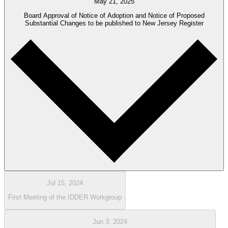
May 21, 2025
Board Approval of Notice of Adoption and Notice of Proposed
Substantial Changes to be published to New Jersey Register​​​​‌ ‍ ​‍​‍‌‍ ‌ ​‍‌‍‍‌‌‍‌ ‌‍‍‌‌‍ ‍​‍​‍​ ‍‍​‍​‍‌ ​ ‌‍​‌‌‍ ‍‌‍‍‌‌ ‌​‌ ‍‌​‍ ‍‌‍‍‌‌‍ ​‍​‍​‍ ​​‍​‍‌‍‍​‌ ​‍‌‍‌‌‌‍‌‍​‍​‍​ ‍‍​‍​‍‌‍‍​‌ ‌​‌ ‌​‌ ​​​ ‍‍​‍ ​‍ ‌‍ ​‌‍ ‌‍​ ‌‍​‌‌‍ ​‌‍‍​‌‍ ‌ ​ ‌ ‌​​ ‍‍​ ​ ​ ​ ​ ​ ​ ​ ​‍ ‌‍‍‌‌‍ ‍‌ ‌​‌‍‌‌‌‍ ‍‌ ‌​​‍ ‌‍‌‌‌‍‌​‌‍‍‌‌ ‌​​‍ ‌‍ ‌‌‍ ‌‍‌​‌‍‌‌​ ‌‌ ​​‌ ​‍‌‍‌‌‌ ​ ‌‍‌‌‌‍ ‍‌ ‌​‌‍​‌‌ ‌​‌‍‍‌‌‍ ‌‍ ‍​ ‍ ‌‍‍‌‌‍‌​​ ‌​ ‌​‌‍‌‍​ ‌‍​ ‍‌​ ‌‌​ ​‌​ ‍​‌‍‌‍​‍ ‌​ ​ ​ ‌‍​ ​​​ ​ ​‍ ‌​ ‌​​ ‍​‌‍‌​​ ‌‍​‍ ‌​ ‍​‌‍​‍‌‍‌‍​ ‍​​‍ ‌​ ‍​​ ​​​ ​ ​ ‌‌​ ‌ ‌‍‌​​ ​​‌‍​‌​ ‌​​ ‍‌‌‍‌‍​ ‌‌​ ‍ ‌ ‌​‌ ‍‌‌ ​​‌‍‌‌​ ‌‌ ​​‌ ​‍‌‍ ‌‍‌ ‌ ​‍‌‍​‌‌‍ ‌​ ‍ ‌ ​​‌‍​‌‌ ‌​‌‍‍​​ ‌‌‍​ ‌‍ ‌‍ ‍‌ ‌​‌‍‌‌‌‍ ‍‌ ‌​‌‌​ ‌‍‌‌‌‍​ ‌ ‌​‌‍‍‌‌‍ ‌‍ ‍‌ ​ ​‍‌‌​ ‌‌‌​​‍‌‌ ‌‍‍ ‌‍‌‌‌ ‍‌​‍‌‌​ ​ ‌​‌​​‍‌‌​ ​ ‌​‌​​‍‌‌​ ​‍​ ​‍​ ​ ‌‍​‍‌‍‌‌​ ‍‌​ ​‍​ ‌‌​ ‌‌​ ​ ​ ​‌​ ‌ ​ ‍​‌‍​‍​‍‌‌​ ​‍​ ​‍​‍‌‌​ ‌‌‌​‌​​‍ ‍‌‍​ ‌‍ ‌‍ ‍‌ ‌​‌‍‌‌‌‍ ‍‌ ‌​​‍‌‌​ ‌‌‌​​‍‌‌ ‌‍‍ ‌‍‌‌‌ ‍‌​‍‌‌​ ​ ‌​‌​​‍‌‌​ ​ ‌​‌​​‍‌‌​ ​‍​ ​‍‌‍​ ‌‍‌‍‌‍​ ‌‍‌​‌‍‌‍‌‍‌‌​ ‍‌‌‍‌‍​ ‌‍​ ‌ ‌‍‌‍​ ‍​​‍‌‌​ ​‍​ ​‍​‍‌‌​ ‌‌‌​‌​​‍ ‍‌‍‍‌‌ ‌​‌‍‌‌‌‍ ‌‌ ​ ​‍‌‌​ ‌‌‌​​‍‌‌ ‌‍‍ ‌‍‌‌‌ ‍‌​‍‌‌​ ​ ‌​‌​​‍‌‌​ ​ ‌​‌​​‍‌‌​ ​‍​ ​‍​ ​‌​ ‍​‌‍​‍​ ‍‌​ ​‍​ ​‍‌‍‌​​ ​ ​ ​‌​ ‌‍‌‍‌​‌‍​‍​‍‌‌​ ​‍​ ​‍​‍‌‌​ ‌‌‌​‌​​‍ ‍‌‍‍​‌‍‌‌‌‍​‌‌‍‌​‌‍‍‌‌‍ ‍‌‍‌ ​ ‌‍​‍‌‍​‌‌ ​ ‌‍‌‌‌‌‌‌‌ ​‍‌‍ ​​ ‌‌‍‍​‌ ‌​‌ ‌​‌ ​​​‍‌‌​ ​ ‌​​‌​‍‌‌​ ​‍‌​‌‍​‍‌‌​ ​‍‌​‌‍‌‍ ​‌‍ ‌‍​ ‌‍​‌‌‍ ​‌‍‍​‌‍ ‌ ​ ‌ ‌​​‍‌‌​ ​ ‌​​‌​ ​ ​ ​ ​ ​ ​ ​ ​‍‌‍‌‍‍‌‌‍‌​​ ‌​ ‌​‌‍‌‍​ ‌‍​ ‍‌​ ‌‌​ ​‌​ ‍​‌‍‌‍​‍ ‌​ ​ ​ ‌‍​ ​​​ ​ ​‍ ‌​ ‌​​ ‍​‌‍‌​​ ‌‍​‍ ‌​ ‍​‌‍​‍‌‍‌‍​ ‍​​‍ ‌​ ‍​​ ​​​ ​ ​ ‌‌​ ‌ ‌‍‌​​ ​​‌‍​‌​ ‌​​ ‍‌‌‍‌‍​ ‌‌​‍‌‍‌ ‌​‌ ‍‌‌ ​​‌‍‌‌​ ‌‌ ​​‌ ​‍‌‍ ‌‍‌ ‌ ​‍‌‍​‌‌‍ ‌​‍‌‍‌ ​​‌‍​‌‌ ‌​‌‍‍​​ ‌‌‍​ ‌‍ ‌‍ ‍‌ ‌​‌‍‌‌‌‍ ‍‌ ‌​‌‌​ ‌‍‌‌‌‍​ ‌ ‌​‌‍‍‌‌‍ ‌‍ ‍‌ ​ ​‍‌‌​ ‌‌‌​​‍‌‌ ‌‍‍ ‌‍‌‌‌ ‍‌​‍‌‌​ ​ ‌​‌​​‍‌‌​ ​ ‌​‌​​‍‌‌​ ​‍​ ​‍​ ​ ‌‍​‍‌‍‌‌​ ‍‌​ ​‍​ ‌‌​ ‌‌​ ​ ​ ​‌​ ‌ ​ ‍​‌‍​‍​‍‌‌​ ​‍​ ​‍​‍‌‌​ ‌‌‌​‌​​‍ ‍‌‍​ ‌‍ ‌‍ ‍‌ ‌​‌‍‌‌‌‍ ‍‌ ‌​​‍‌‌​ ‌‌‌​​‍‌‌ ‌‍‍ ‌‍‌‌‌ ‍‌​‍‌‌​ ​ ‌​‌​​‍‌‌​ ​ ‌​‌​​‍‌‌​ ​‍​ ​‍‌‍​ ‌‍‌‍‌‍​ ‌‍‌​‌‍‌‍‌‍‌‌​ ‍‌‌‍‌‍​ ‌‍​ ‌ ‌‍‌‍​ ‍​​‍‌‌​ ​‍​ ​‍​‍‌‌​ ‌‌‌​‌​​‍ ‍‌‍‍‌‌ ‌​‌‍‌‌‌‍ ‌‌ ​ ​‍‌‌​ ‌‌‌​​‍‌‌ ‌‍‍ ‌‍‌‌‌ ‍‌​‍‌‌​ ​ ‌​‌​​‍‌‌​ ​ ‌​‌​​‍‌‌​ ​‍​ ​‍​ ​‌​ ‍​‌‍​‍​ ‍‌​ ​‍​ ​‍‌‍‌​​ ​ ​ ​‌​ ‌‍‌‍‌​‌‍​‍​‍‌‌​ ​‍​ ​‍​‍‌‌​ ‌‌‌​‌​​‍ ‍‌‍‍​‌‍‌‌‌‍​‌‌‍‌​‌‍‍‌‌‍ ‍‌‍‌ ​‍‌‍‌ ​​‌‍‌‌‌ ​‍‌ ​ ‌ ​​‌‍‌‌‌‍​ ‌ ‌​‌‍‍‌‌ ‌‍‌‍‌‌​ ‌‌ ​​‌ ‌‌‌‍​‍‌‍ ​‌‍‍‌‌ ​ ‌‍‍​‌‍‌‌‌‍‌​​‍​‍‌ ‌
Jul 15, 2024
First Meeting of the IDDER Workgroup​​​​‌ ‍ ​‍​‍‌‍ ‌ ​‍‌‍‍‌‌‍‌ ‌‍‍‌‌‍ ‍​‍​‍​ ‍‍​‍​‍‌ ​ ‌‍​‌‌‍ ‍‌‍‍‌‌ ‌​‌ ‍‌​‍ ‍‌‍‍‌‌‍ ​‍​‍​‍ ​​‍​‍‌‍‍​‌ ​‍‌‍‌‌‌‍‌‍​‍​‍​ ‍‍​‍​‍‌‍‍​‌ ‌​‌ ‌​‌ ​​​ ‍‍​‍ ​‍ ‌‍ ​‌‍ ‌‍​ ‌‍​‌‌‍ ​‌‍‍​‌‍ ‌ ​ ‌ ‌​​ ‍‍​ ​ ​ ​ ​ ​ ​ ​ ​‍ ‌‍‍‌‌‍ ‍‌ ‌​‌‍‌‌‌‍ ‍‌ ‌​​‍ ‌‍‌‌‌‍‌​‌‍‍‌‌ ‌​​‍ ‌‍ ‌‌‍ ‌‍‌​‌‍‌‌​ ‌‌ ​​‌ ​‍‌‍‌‌‌ ​ ‌‍‌‌‌‍ ‍‌ ‌​‌‍​‌‌ ‌​‌‍‍‌‌‍ ‌‍ ‍​ ‍ ‌‍‍‌‌‍‌​​ ‌​ ‌​‌‍‌‍​ ‌‍​ ‍‌​ ‌‌​ ​‌​ ‍​‌‍‌‍​‍ ‌​ ​ ​ ‌‍​ ​​​ ​ ​‍ ‌​ ‌​​ ‍​‌‍‌​​ ‌‍​‍ ‌​ ‍​‌‍​‍‌‍‌‍​ ‍​​‍ ‌​ ‍​​ ​​​ ​ ​ ‌‌​ ‌ ‌‍‌​​ ​​‌‍​‌​ ‌​​ ‍‌‌‍‌‍​ ‌‌​ ‍ ‌ ‌​‌ ‍‌‌ ​​‌‍‌‌​ ‌‌ ​​‌ ​‍‌‍ ‌‍‌ ‌ ​‍‌‍​‌‌‍ ‌​ ‍ ‌ ​​‌‍​‌‌ ‌​‌‍‍​​ ‌‌‍​ ‌‍ ‌‍ ‍‌ ‌​‌‍‌‌‌‍ ‍‌ ‌​‌‌​ ‌‍‌‌‌‍​ ‌ ‌​‌‍‍‌‌‍ ‌‍ ‍‌ ​ ​‍‌‌​ ‌‌‌​​‍‌‌ ‌‍‍ ‌‍‌‌‌ ‍‌​‍‌‌​ ​ ‌​‌​​‍‌‌​ ​ ‌​‌​​‍‌‌​ ​‍​ ​‍​ ​ ‌‍​‍‌‍‌‌​ ‍‌​ ​‍​ ‌‌​ ‌‌​ ​ ​ ​‌​ ‌ ​ ‍​‌‍​‍​‍‌‌​ ​‍​ ​‍​‍‌‌​ ‌‌‌​‌​​‍ ‍‌‍​ ‌‍ ‌‍ ‍‌ ‌​‌‍‌‌‌‍ ‍‌ ‌​​‍‌‌​ ‌‌‌​​‍‌‌ ‌‍‍ ‌‍‌‌‌ ‍‌​‍‌‌​ ​ ‌​‌​​‍‌‌​ ​ ‌​‌​​‍‌‌​ ​‍​ ​‍‌‍​ ‌‍‌‍‌‍​ ‌‍‌​‌‍‌‍‌‍‌‌​ ‍‌‌‍‌‍​ ‌‍​ ‌ ‌‍‌‍​ ‍​​‍‌‌​ ​‍​ ​‍​‍‌‌​ ‌‌‌​‌​​‍ ‍‌‍‍‌‌ ‌​‌‍‌‌‌‍ ‌‌ ​ ​‍‌‌​ ‌‌‌​​‍‌‌ ‌‍‍ ‌‍‌‌‌ ‍‌​‍‌‌​ ​ ‌​‌​​‍‌‌​ ​ ‌​‌​​‍‌‌​ ​‍​ ​‍​ ‍​​ ​‌‌‍‌​‌‍​‌​ ​‌‌‍‌‍​ ​‍​ ‌‍‌‍‌​​ ​‍​ ​​‌‍​ ​‍‌‌​ ​‍​ ​‍​‍‌‌​ ‌‌‌​‌​​‍ ‍‌‍‍​‌‍‌‌‌‍​‌‌‍‌​‌‍‍‌‌‍ ‍‌‍‌ ​ ‌‍​‍‌‍​‌‌ ​ ‌‍‌‌‌‌‌‌‌ ​‍‌‍ ​​ ‌‌‍‍​‌ ‌​‌ ‌​‌ ​​​‍‌‌​ ​ ‌​​‌​‍‌‌​ ​‍‌​‌‍​‍‌‌​ ​‍‌​‌‍‌‍ ​‌‍ ‌‍​ ‌‍​‌‌‍ ​‌‍‍​‌‍ ‌ ​ ‌ ‌​​‍‌‌​ ​ ‌​​‌​ ​ ​ ​ ​ ​ ​ ​ ​‍‌‍‌‍‍‌‌‍‌​​ ‌​ ‌​‌‍‌‍​ ‌‍​ ‍‌​ ‌‌​ ​‌​ ‍​‌‍‌‍​‍ ‌​ ​ ​ ‌‍​ ​​​ ​ ​‍ ‌​ ‌​​ ‍​‌‍‌​​ ‌‍​‍ ‌​ ‍​‌‍​‍‌‍‌‍​ ‍​​‍ ‌​ ‍​​ ​​​ ​ ​ ‌‌​ ‌ ‌‍‌​​ ​​‌‍​‌​ ‌​​ ‍‌‌‍‌‍​ ‌‌​‍‌‍‌ ‌​‌ ‍‌‌ ​​‌‍‌‌​ ‌‌ ​​‌ ​‍‌‍ ‌‍‌ ‌ ​‍‌‍​‌‌‍ ‌​‍‌‍‌ ​​‌‍​‌‌ ‌​‌‍‍​​ ‌‌‍​ ‌‍ ‌‍ ‍‌ ‌​‌‍‌‌‌‍ ‍‌ ‌​‌‌​ ‌‍‌‌‌‍​ ‌ ‌​‌‍‍‌‌‍ ‌‍ ‍‌ ​ ​‍‌‌​ ‌‌‌​​‍‌‌ ‌‍‍ ‌‍‌‌‌ ‍‌​‍‌‌​ ​ ‌​‌​​‍‌‌​ ​ ‌​‌​​‍‌‌​ ​‍​ ​‍​ ​ ‌‍​‍‌‍‌‌​ ‍‌​ ​‍​ ‌‌​ ‌‌​ ​ ​ ​‌​ ‌ ​ ‍​‌‍​‍​‍‌‌​ ​‍​ ​‍​‍‌‌​ ‌‌‌​‌​​‍ ‍‌‍​ ‌‍ ‌‍ ‍‌ ‌​‌‍‌‌‌‍ ‍‌ ‌​​‍‌‌​ ‌‌‌​​‍‌‌ ‌‍‍ ‌‍‌‌‌ ‍‌​‍‌‌​ ​ ‌​‌​​‍‌‌​ ​ ‌​‌​​‍‌‌​ ​‍​ ​‍‌‍​ ‌‍‌‍‌‍​ ‌‍‌​‌‍‌‍‌‍‌‌​ ‍‌‌‍‌‍​ ‌‍​ ‌ ‌‍‌‍​ ‍​​‍‌‌​ ​‍​ ​‍​‍‌‌​ ‌‌‌​‌​​‍ ‍‌‍‍‌‌ ‌​‌‍‌‌‌‍ ‌‌ ​ ​‍‌‌​ ‌‌‌​​‍‌‌ ‌‍‍ ‌‍‌‌‌ ‍‌​‍‌‌​ ​ ‌​‌​​‍‌‌​ ​ ‌​‌​​‍‌‌​ ​‍​ ​‍​ ‍​​ ​‌‌‍‌​‌‍​‌​ ​‌‌‍‌‍​ ​‍​ ‌‍‌‍‌​​ ​‍​ ​​‌‍​ ​‍‌‌​ ​‍​ ​‍​‍‌‌​ ‌‌‌​‌​​‍ ‍‌‍‍​‌‍‌‌‌‍​‌‌‍‌​‌‍‍‌‌‍ ‍‌‍‌ ​‍‌‍‌ ​​‌‍‌‌‌ ​‍‌ ​ ‌ ​​‌‍‌‌‌‍​ ‌ ‌​‌‍‍‌‌ ‌‍‌‍‌‌​ ‌‌ ​​‌ ‌‌‌‍​‍‌‍ ​‌‍‍‌‌ ​ ‌‍‍​‌‍‌‌‌‍‌​​‍​‍‌ ‌
Jun 3, 2024