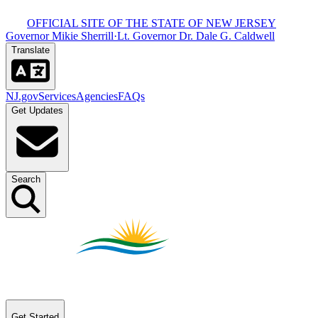
OFFICIAL SITE OF THE STATE OF NEW JERSEY​​​​‌ ‍ ​‍​‍‌‍ ‌ ​‍‌‍‍‌‌‍‌ ‌‍‍‌‌‍ ‍​‍​‍​ ‍‍​‍​‍‌ ​ ‌‍​‌‌‍ ‍‌‍‍‌‌ ‌​‌ ‍‌​‍ ‍‌‍‍‌‌‍ ​‍​‍​‍ ​​‍​‍‌‍‍​‌ ​‍‌‍‌‌‌‍‌‍​‍​‍​ ‍‍​‍​‍‌‍‍​‌ ‌​‌ ‌​‌ ​​​ ‍‍​‍ ​‍ ‌‍ ​‌‍ ‌‍​ ‌‍​‌‌‍ ​‌‍‍​‌‍ ‌ ​ ‌ ‌​​ ‍‍​ ​ ​ ​ ​ ​ ​ ​ ​‍ ‌‍‍‌‌‍ ‍‌ ‌​‌‍‌‌‌‍ ‍‌ ‌​​‍ ‌‍‌‌‌‍‌​‌‍‍‌‌ ‌​​‍ ‌‍ ‌‌‍ ‌‍‌​‌‍‌‌​ ‌‌ ​​‌ ​‍‌‍‌‌‌ ​ ‌‍‌‌‌‍ ‍‌ ‌​‌‍​‌‌ ‌​‌‍‍‌‌‍ ‌‍ ‍​ ‍ ‌‍‍‌‌‍‌​​ ‌‌‍ ‍‌‍‍‍‌​‌ ‌‍ ‌ ‌‍‌​ ​‌‍​‌‌ ‍‌‌‍ ‌ ‌‌‌ ‌​​ ‍ ‌ ‌​‌ ‍‌‌ ​​‌‍‌‌​ ‌‌‍ ‍‌‍‍‍‌‍ ​‌‍​‌‌ ‍‌‌‍ ‌ ‌‌‌ ‌​​ ‍ ‌ ​​‌‍​‌‌ ‌​‌‍‍​​ ‌‌‍‍​‌‍‌‌‌‍​‌‌‍‌​‌‍‌‌‌ ​‍​‍ ‍‌ ​ ‌‍‌‌‌‍​‌‌‍ ​​‍ ‍‌ ‌​‌‍‌‌‌ ‍​‌ ‌​​ ‌‍​‍‌‍​‌‌ ​ ‌‍‌‌‌‌‌‌‌ ​‍‌‍ ​​ ‌‌‍‍​‌ ‌​‌ ‌​‌ ​​​‍‌‌​ ​ ‌​​‌​‍‌‌​ ​‍‌​‌‍​‍‌‌​ ​‍‌​‌‍‌‍ ​‌‍ ‌‍​ ‌‍​‌‌‍ ​‌‍‍​‌‍ ‌ ​ ‌ ‌​​‍‌‌​ ​ ‌​​‌​ ​ ​ ​ ​ ​ ​ ​ ​‍‌‍‌‍‍‌‌‍‌​​ ‌‌‍ ‍‌‍‍‍‌​‌ ‌‍ ‌ ‌‍‌​ ​‌‍​‌‌ ‍‌‌‍ ‌ ‌‌‌ ‌​​‍‌‍‌ ‌​‌ ‍‌‌ ​​‌‍‌‌​ ‌‌‍ ‍‌‍‍‍‌‍ ​‌‍​‌‌ ‍‌‌‍ ‌ ‌‌‌ ‌​​‍‌‍‌ ​​‌‍​‌‌ ‌​‌‍‍​​ ‌‌‍‍​‌‍‌‌‌‍​‌‌‍‌​‌‍‌‌‌ ​‍​‍ ‍‌ ​ ‌‍‌‌‌‍​‌‌‍ ​​‍ ‍‌ ‌​‌‍‌‌‌ ‍​‌ ‌​​‍‌‍‌ ​​‌‍‌‌‌ ​‍‌ ​ ‌ ​​‌‍‌‌‌‍​ ‌ ‌​‌‍‍‌‌ ‌‍‌‍‌‌​ ‌‌ ​​‌ ‌‌‌‍​‍‌‍ ​‌‍‍‌‌ ​ ‌‍‍​‌‍‌‌‌‍‌​​‍​‍‌ ‌
Governor Mikie Sherrill​​​​‌ ‍ ​‍​‍‌‍ ‌ ​‍‌‍‍‌‌‍‌ ‌‍‍‌‌‍ ‍​‍​‍​ ‍‍​‍​‍‌ ​ ‌‍​‌‌‍ ‍‌‍‍‌‌ ‌​‌ ‍‌​‍ ‍‌‍‍‌‌‍ ​‍​‍​‍ ​​‍​‍‌‍‍​‌ ​‍‌‍‌‌‌‍‌‍​‍​‍​ ‍‍​‍​‍‌‍‍​‌ ‌​‌ ‌​‌ ​​​ ‍‍​‍ ​‍ ‌‍ ​‌‍ ‌‍​ ‌‍​‌‌‍ ​‌‍‍​‌‍ ‌ ​ ‌ ‌​​ ‍‍​ ​ ​ ​ ​ ​ ​ ​ ​‍ ‌‍‍‌‌‍ ‍‌ ‌​‌‍‌‌‌‍ ‍‌ ‌​​‍ ‌‍‌‌‌‍‌​‌‍‍‌‌ ‌​​‍ ‌‍ ‌‌‍ ‌‍‌​‌‍‌‌​ ‌‌ ​​‌ ​‍‌‍‌‌‌ ​ ‌‍‌‌‌‍ ‍‌ ‌​‌‍​‌‌ ‌​‌‍‍‌‌‍ ‌‍ ‍​ ‍ ‌‍‍‌‌‍‌​​ ‌‌‍ ‍‌‍‍‍‌​‌ ‌‍ ‌ ‌‍‌​ ​‌‍​‌‌ ‍‌‌‍ ‌ ‌‌‌ ‌​​ ‍ ‌ ‌​‌ ‍‌‌ ​​‌‍‌‌​ ‌‌‍ ‍‌‍‍‍‌‍ ​‌‍​‌‌ ‍‌‌‍ ‌ ‌‌‌ ‌​​ ‍ ‌ ​​‌‍​‌‌ ‌​‌‍‍​​ ‌‌‍‍​‌‍‌‌‌‍​‌‌‍‌​‌‍‌‌‌ ​‍​‍ ‍‌‍ ​‌‍‌‌‌‍​‌‌‍‌​‌‍‌‌‌ ​‍‌ ​ ​‍ ‍‌‍‌ ‌‍ ‌ ‌‍‌‍‌‌‌ ​‍‌‍ ‍‌‍ ‌ ​‍​ ‌‍​‍‌‍​‌‌ ​ ‌‍‌‌‌‌‌‌‌ ​‍‌‍ ​​ ‌‌‍‍​‌ ‌​‌ ‌​‌ ​​​‍‌‌​ ​ ‌​​‌​‍‌‌​ ​‍‌​‌‍​‍‌‌​ ​‍‌​‌‍‌‍ ​‌‍ ‌‍​ ‌‍​‌‌‍ ​‌‍‍​‌‍ ‌ ​ ‌ ‌​​‍‌‌​ ​ ‌​​‌​ ​ ​ ​ ​ ​ ​ ​ ​‍‌‍‌‍‍‌‌‍‌​​ ‌‌‍ ‍‌‍‍‍‌​‌ ‌‍ ‌ ‌‍‌​ ​‌‍​‌‌ ‍‌‌‍ ‌ ‌‌‌ ‌​​‍‌‍‌ ‌​‌ ‍‌‌ ​​‌‍‌‌​ ‌‌‍ ‍‌‍‍‍‌‍ ​‌‍​‌‌ ‍‌‌‍ ‌ ‌‌‌ ‌​​‍‌‍‌ ​​‌‍​‌‌ ‌​‌‍‍​​ ‌‌‍‍​‌‍‌‌‌‍​‌‌‍‌​‌‍‌‌‌ ​‍​‍ ‍‌‍ ​‌‍‌‌‌‍​‌‌‍‌​‌‍‌‌‌ ​‍‌ ​ ​‍ ‍‌‍‌ ‌‍ ‌ ‌‍‌‍‌‌‌ ​‍‌‍ ‍‌‍ ‌ ​‍​‍‌‍‌ ​​‌‍‌‌‌ ​‍‌ ​ ‌ ​​‌‍‌‌‌‍​ ‌ ‌​‌‍‍‌‌ ‌‍‌‍‌‌​ ‌‌ ​​‌ ‌‌‌‍​‍‌‍ ​‌‍‍‌‌ ​ ‌‍‍​‌‍‌‌‌‍‌​​‍​‍‌ ‌
·
Lt. Governor Dr. Dale G. Caldwell​​​​‌ ‍ ​‍​‍‌‍ ‌ ​‍‌‍‍‌‌‍‌ ‌‍‍‌‌‍ ‍​‍​‍​ ‍‍​‍​‍‌ ​ ‌‍​‌‌‍ ‍‌‍‍‌‌ ‌​‌ ‍‌​‍ ‍‌‍‍‌‌‍ ​‍​‍​‍ ​​‍​‍‌‍‍​‌ ​‍‌‍‌‌‌‍‌‍​‍​‍​ ‍‍​‍​‍‌‍‍​‌ ‌​‌ ‌​‌ ​​​ ‍‍​‍ ​‍ ‌‍ ​‌‍ ‌‍​ ‌‍​‌‌‍ ​‌‍‍​‌‍ ‌ ​ ‌ ‌​​ ‍‍​ ​ ​ ​ ​ ​ ​ ​ ​‍ ‌‍‍‌‌‍ ‍‌ ‌​‌‍‌‌‌‍ ‍‌ ‌​​‍ ‌‍‌‌‌‍‌​‌‍‍‌‌ ‌​​‍ ‌‍ ‌‌‍ ‌‍‌​‌‍‌‌​ ‌‌ ​​‌ ​‍‌‍‌‌‌ ​ ‌‍‌‌‌‍ ‍‌ ‌​‌‍​‌‌ ‌​‌‍‍‌‌‍ ‌‍ ‍​ ‍ ‌‍‍‌‌‍‌​​ ‌‌‍ ‍‌‍‍‍‌​‌ ‌‍ ‌ ‌‍‌​ ​‌‍​‌‌ ‍‌‌‍ ‌ ‌‌‌ ‌​​ ‍ ‌ ‌​‌ ‍‌‌ ​​‌‍‌‌​ ‌‌‍ ‍‌‍‍‍‌‍ ​‌‍​‌‌ ‍‌‌‍ ‌ ‌‌‌ ‌​​ ‍ ‌ ​​‌‍​‌‌ ‌​‌‍‍​​ ‌‌‍‍​‌‍‌‌‌‍​‌‌‍‌​‌‍‌‌‌ ​‍​‍ ‍‌‍ ​‌‍‌‌‌‍​‌‌‍‌​‌‍‌‌‌ ​‍‌ ​ ​‍ ‍‌‍ ​‌ ‌​‌​‌ ‌‍ ‌ ‌‍‌‍‌‌‌ ​‍‌‍ ‍‌‍ ‌ ​‍​ ‌‍​‍‌‍​‌‌ ​ ‌‍‌‌‌‌‌‌‌ ​‍‌‍ ​​ ‌‌‍‍​‌ ‌​‌ ‌​‌ ​​​‍‌‌​ ​ ‌​​‌​‍‌‌​ ​‍‌​‌‍​‍‌‌​ ​‍‌​‌‍‌‍ ​‌‍ ‌‍​ ‌‍​‌‌‍ ​‌‍‍​‌‍ ‌ ​ ‌ ‌​​‍‌‌​ ​ ‌​​‌​ ​ ​ ​ ​ ​ ​ ​ ​‍‌‍‌‍‍‌‌‍‌​​ ‌‌‍ ‍‌‍‍‍‌​‌ ‌‍ ‌ ‌‍‌​ ​‌‍​‌‌ ‍‌‌‍ ‌ ‌‌‌ ‌​​‍‌‍‌ ‌​‌ ‍‌‌ ​​‌‍‌‌​ ‌‌‍ ‍‌‍‍‍‌‍ ​‌‍​‌‌ ‍‌‌‍ ‌ ‌‌‌ ‌​​‍‌‍‌ ​​‌‍​‌‌ ‌​‌‍‍​​ ‌‌‍‍​‌‍‌‌‌‍​‌‌‍‌​‌‍‌‌‌ ​‍​‍ ‍‌‍ ​‌‍‌‌‌‍​‌‌‍‌​‌‍‌‌‌ ​‍‌ ​ ​‍ ‍‌‍ ​‌ ‌​‌​‌ ‌‍ ‌ ‌‍‌‍‌‌‌ ​‍‌‍ ‍‌‍ ‌ ​‍​‍‌‍‌ ​​‌‍‌‌‌ ​‍‌ ​ ‌ ​​‌‍‌‌‌‍​ ‌ ‌​‌‍‍‌‌ ‌‍‌‍‌‌​ ‌‌ ​​‌ ‌‌‌‍​‍‌‍ ​‌‍‍‌‌ ​ ‌‍‍​‌‍‌‌‌‍‌​​‍​‍‌ ‌
Translate​​​​‌ ‍ ​‍​‍‌‍ ‌ ​‍‌‍‍‌‌‍‌ ‌‍‍‌‌‍ ‍​‍​‍​ ‍‍​‍​‍‌ ​ ‌‍​‌‌‍ ‍‌‍‍‌‌ ‌​‌ ‍‌​‍ ‍‌‍‍‌‌‍ ​‍​‍​‍ ​​‍​‍‌‍‍​‌ ​‍‌‍‌‌‌‍‌‍​‍​‍​ ‍‍​‍​‍‌‍‍​‌ ‌​‌ ‌​‌ ​​​ ‍‍​‍ ​‍ ‌‍ ​‌‍ ‌‍​ ‌‍​‌‌‍ ​‌‍‍​‌‍ ‌ ​ ‌ ‌​​ ‍‍​ ​ ​ ​ ​ ​ ​ ​ ​‍ ‌‍‍‌‌‍ ‍‌ ‌​‌‍‌‌‌‍ ‍‌ ‌​​‍ ‌‍‌‌‌‍‌​‌‍‍‌‌ ‌​​‍ ‌‍ ‌‌‍ ‌‍‌​‌‍‌‌​ ‌‌ ​​‌ ​‍‌‍‌‌‌ ​ ‌‍‌‌‌‍ ‍‌ ‌​‌‍​‌‌ ‌​‌‍‍‌‌‍ ‌‍ ‍​ ‍ ‌‍‍‌‌‍‌​​ ‌‌‍ ‍‌‍‍‍‌​‌ ‌‍ ‌ ‌‍‌​ ​‌‍​‌‌ ‍‌‌‍ ‌ ‌‌‌ ‌​​ ‍ ‌ ‌​‌ ‍‌‌ ​​‌‍‌‌​ ‌‌‍ ‍‌‍‍‍‌‍ ​‌‍​‌‌ ‍‌‌‍ ‌ ‌‌‌ ‌​​ ‍ ‌ ​​‌‍​‌‌ ‌​‌‍‍​​ ‌‌‍‍​‌‍‌‌‌‍​‌‌‍‌​‌‍‌‌‌ ​‍​‍ ‍‌ ‌​‌ ​‍‌‍​‌‌‍ ‍‌ ​ ‌‍ ​‌‍​‌‌ ‌​‌‍‍‌‌‍ ‌‍ ‍‌ ​ ​‍ ‍‌‍​‍‌ ‌​‌‍ ‍​ ‌‍​‍‌‍​‌‌ ​ ‌‍‌‌‌‌‌‌‌ ​‍‌‍ ​​ ‌‌‍‍​‌ ‌​‌ ‌​‌ ​​​‍‌‌​ ​ ‌​​‌​‍‌‌​ ​‍‌​‌‍​‍‌‌​ ​‍‌​‌‍‌‍ ​‌‍ ‌‍​ ‌‍​‌‌‍ ​‌‍‍​‌‍ ‌ ​ ‌ ‌​​‍‌‌​ ​ ‌​​‌​ ​ ​ ​ ​ ​ ​ ​ ​‍‌‍‌‍‍‌‌‍‌​​ ‌‌‍ ‍‌‍‍‍‌​‌ ‌‍ ‌ ‌‍‌​ ​‌‍​‌‌ ‍‌‌‍ ‌ ‌‌‌ ‌​​‍‌‍‌ ‌​‌ ‍‌‌ ​​‌‍‌‌​ ‌‌‍ ‍‌‍‍‍‌‍ ​‌‍​‌‌ ‍‌‌‍ ‌ ‌‌‌ ‌​​‍‌‍‌ ​​‌‍​‌‌ ‌​‌‍‍​​ ‌‌‍‍​‌‍‌‌‌‍​‌‌‍‌​‌‍‌‌‌ ​‍​‍ ‍‌ ‌​‌ ​‍‌‍​‌‌‍ ‍‌ ​ ‌‍ ​‌‍​‌‌ ‌​‌‍‍‌‌‍ ‌‍ ‍‌ ​ ​‍ ‍‌‍​‍‌ ‌​‌‍ ‍​‍‌‍‌ ​​‌‍‌‌‌ ​‍‌ ​ ‌ ​​‌‍‌‌‌‍​ ‌ ‌​‌‍‍‌‌ ‌‍‌‍‌‌​ ‌‌ ​​‌ ‌‌‌‍​‍‌‍ ​‌‍‍‌‌ ​ ‌‍‍​‌‍‌‌‌‍‌​​‍​‍‌ ‌
NJ.gov​​​​‌ ‍ ​‍​‍‌‍ ‌ ​‍‌‍‍‌‌‍‌ ‌‍‍‌‌‍ ‍​‍​‍​ ‍‍​‍​‍‌ ​ ‌‍​‌‌‍ ‍‌‍‍‌‌ ‌​‌ ‍‌​‍ ‍‌‍‍‌‌‍ ​‍​‍​‍ ​​‍​‍‌‍‍​‌ ​‍‌‍‌‌‌‍‌‍​‍​‍​ ‍‍​‍​‍‌‍‍​‌ ‌​‌ ‌​‌ ​​​ ‍‍​‍ ​‍ ‌‍ ​‌‍ ‌‍​ ‌‍​‌‌‍ ​‌‍‍​‌‍ ‌ ​ ‌ ‌​​ ‍‍​ ​ ​ ​ ​ ​ ​ ​ ​‍ ‌‍‍‌‌‍ ‍‌ ‌​‌‍‌‌‌‍ ‍‌ ‌​​‍ ‌‍‌‌‌‍‌​‌‍‍‌‌ ‌​​‍ ‌‍ ‌‌‍ ‌‍‌​‌‍‌‌​ ‌‌ ​​‌ ​‍‌‍‌‌‌ ​ ‌‍‌‌‌‍ ‍‌ ‌​‌‍​‌‌ ‌​‌‍‍‌‌‍ ‌‍ ‍​ ‍ ‌‍‍‌‌‍‌​​ ‌‌‍ ‍‌‍‍‍‌​‌ ‌‍ ‌ ‌‍‌​ ​‌‍​‌‌ ‍‌‌‍ ‌ ‌‌‌ ‌​​ ‍ ‌ ‌​‌ ‍‌‌ ​​‌‍‌‌​ ‌‌‍ ‍‌‍‍‍‌‍ ​‌‍​‌‌ ‍‌‌‍ ‌ ‌‌‌ ‌​​ ‍ ‌ ​​‌‍​‌‌ ‌​‌‍‍​​ ‌‌‍‍​‌‍‌‌‌‍​‌‌‍‌​‌‍‌‌‌ ​‍​‍ ‍‌‍ ​‌‍‍‌‌‍ ‍‌‍‍ ‌ ​ ​‍‌‌​ ‌‌‌​​‍‌‌ ‌‍‍ ‌‍‌‌‌ ‍‌​‍‌‌​ ​ ‌​‌​​‍‌‌​ ​ ‌​‌​​‍‌‌​ ​‍​ ​‍​ ​‍‌‍‌‍‌‍​ ‌‍​ ​ ​ ‌‍​‍​ ‍​‌‍‌‌​ ​​​ ​ ‌‍​‍​ ​​​‍‌‌​ ​‍​ ​‍​‍‌‌​ ‌‌‌​‌​​‍ ‍‌ ‌​‌‍‌‌‌ ‍​‌ ‌​​ ‌‍​‍‌‍​‌‌ ​ ‌‍‌‌‌‌‌‌‌ ​‍‌‍ ​​ ‌‌‍‍​‌ ‌​‌ ‌​‌ ​​​‍‌‌​ ​ ‌​​‌​‍‌‌​ ​‍‌​‌‍​‍‌‌​ ​‍‌​‌‍‌‍ ​‌‍ ‌‍​ ‌‍​‌‌‍ ​‌‍‍​‌‍ ‌ ​ ‌ ‌​​‍‌‌​ ​ ‌​​‌​ ​ ​ ​ ​ ​ ​ ​ ​‍‌‍‌‍‍‌‌‍‌​​ ‌‌‍ ‍‌‍‍‍‌​‌ ‌‍ ‌ ‌‍‌​ ​‌‍​‌‌ ‍‌‌‍ ‌ ‌‌‌ ‌​​‍‌‍‌ ‌​‌ ‍‌‌ ​​‌‍‌‌​ ‌‌‍ ‍‌‍‍‍‌‍ ​‌‍​‌‌ ‍‌‌‍ ‌ ‌‌‌ ‌​​‍‌‍‌ ​​‌‍​‌‌ ‌​‌‍‍​​ ‌‌‍‍​‌‍‌‌‌‍​‌‌‍‌​‌‍‌‌‌ ​‍​‍ ‍‌‍ ​‌‍‍‌‌‍ ‍‌‍‍ ‌ ​ ​‍‌‌​ ‌‌‌​​‍‌‌ ‌‍‍ ‌‍‌‌‌ ‍‌​‍‌‌​ ​ ‌​‌​​‍‌‌​ ​ ‌​‌​​‍‌‌​ ​‍​ ​‍​ ​‍‌‍‌‍‌‍​ ‌‍​ ​ ​ ‌‍​‍​ ‍​‌‍‌‌​ ​​​ ​ ‌‍​‍​ ​​​‍‌‌​ ​‍​ ​‍​‍‌‌​ ‌‌‌​‌​​‍ ‍‌ ‌​‌‍‌‌‌ ‍​‌ ‌​​‍‌‍‌ ​​‌‍‌‌‌ ​‍‌ ​ ‌ ​​‌‍‌‌‌‍​ ‌ ‌​‌‍‍‌‌ ‌‍‌‍‌‌​ ‌‌ ​​‌ ‌‌‌‍​‍‌‍ ​‌‍‍‌‌ ​ ‌‍‍​‌‍‌‌‌‍‌​​‍​‍‌ ‌
Services​​​​‌ ‍ ​‍​‍‌‍ ‌ ​‍‌‍‍‌‌‍‌ ‌‍‍‌‌‍ ‍​‍​‍​ ‍‍​‍​‍‌ ​ ‌‍​‌‌‍ ‍‌‍‍‌‌ ‌​‌ ‍‌​‍ ‍‌‍‍‌‌‍ ​‍​‍​‍ ​​‍​‍‌‍‍​‌ ​‍‌‍‌‌‌‍‌‍​‍​‍​ ‍‍​‍​‍‌‍‍​‌ ‌​‌ ‌​‌ ​​​ ‍‍​‍ ​‍ ‌‍ ​‌‍ ‌‍​ ‌‍​‌‌‍ ​‌‍‍​‌‍ ‌ ​ ‌ ‌​​ ‍‍​ ​ ​ ​ ​ ​ ​ ​ ​‍ ‌‍‍‌‌‍ ‍‌ ‌​‌‍‌‌‌‍ ‍‌ ‌​​‍ ‌‍‌‌‌‍‌​‌‍‍‌‌ ‌​​‍ ‌‍ ‌‌‍ ‌‍‌​‌‍‌‌​ ‌‌ ​​‌ ​‍‌‍‌‌‌ ​ ‌‍‌‌‌‍ ‍‌ ‌​‌‍​‌‌ ‌​‌‍‍‌‌‍ ‌‍ ‍​ ‍ ‌‍‍‌‌‍‌​​ ‌‌‍ ‍‌‍‍‍‌​‌ ‌‍ ‌ ‌‍‌​ ​‌‍​‌‌ ‍‌‌‍ ‌ ‌‌‌ ‌​​ ‍ ‌ ‌​‌ ‍‌‌ ​​‌‍‌‌​ ‌‌‍ ‍‌‍‍‍‌‍ ​‌‍​‌‌ ‍‌‌‍ ‌ ‌‌‌ ‌​​ ‍ ‌ ​​‌‍​‌‌ ‌​‌‍‍​​ ‌‌‍‍​‌‍‌‌‌‍​‌‌‍‌​‌‍‌‌‌ ​‍​‍ ‍‌‍ ​‌‍‍‌‌‍ ‍‌‍‍ ‌ ​ ​‍‌‌​ ‌‌‌​​‍‌‌ ‌‍‍ ‌‍‌‌‌ ‍‌​‍‌‌​ ​ ‌​‌​​‍‌‌​ ​ ‌​‌​​‍‌‌​ ​‍​ ​‍​ ​‍​ ‍​​ ‌ ​ ‍‌​ ​‍‌‍​ ‌‍​ ‌‍‌‍​ ​ ​ ‌ ​ ‌​​ ‌​​‍‌‌​ ​‍​ ​‍​‍‌‌​ ‌‌‌​‌​​‍ ‍‌ ‌​‌‍‌‌‌ ‍​‌ ‌​​ ‌‍​‍‌‍​‌‌ ​ ‌‍‌‌‌‌‌‌‌ ​‍‌‍ ​​ ‌‌‍‍​‌ ‌​‌ ‌​‌ ​​​‍‌‌​ ​ ‌​​‌​‍‌‌​ ​‍‌​‌‍​‍‌‌​ ​‍‌​‌‍‌‍ ​‌‍ ‌‍​ ‌‍​‌‌‍ ​‌‍‍​‌‍ ‌ ​ ‌ ‌​​‍‌‌​ ​ ‌​​‌​ ​ ​ ​ ​ ​ ​ ​ ​‍‌‍‌‍‍‌‌‍‌​​ ‌‌‍ ‍‌‍‍‍‌​‌ ‌‍ ‌ ‌‍‌​ ​‌‍​‌‌ ‍‌‌‍ ‌ ‌‌‌ ‌​​‍‌‍‌ ‌​‌ ‍‌‌ ​​‌‍‌‌​ ‌‌‍ ‍‌‍‍‍‌‍ ​‌‍​‌‌ ‍‌‌‍ ‌ ‌‌‌ ‌​​‍‌‍‌ ​​‌‍​‌‌ ‌​‌‍‍​​ ‌‌‍‍​‌‍‌‌‌‍​‌‌‍‌​‌‍‌‌‌ ​‍​‍ ‍‌‍ ​‌‍‍‌‌‍ ‍‌‍‍ ‌ ​ ​‍‌‌​ ‌‌‌​​‍‌‌ ‌‍‍ ‌‍‌‌‌ ‍‌​‍‌‌​ ​ ‌​‌​​‍‌‌​ ​ ‌​‌​​‍‌‌​ ​‍​ ​‍​ ​‍​ ‍​​ ‌ ​ ‍‌​ ​‍‌‍​ ‌‍​ ‌‍‌‍​ ​ ​ ‌ ​ ‌​​ ‌​​‍‌‌​ ​‍​ ​‍​‍‌‌​ ‌‌‌​‌​​‍ ‍‌ ‌​‌‍‌‌‌ ‍​‌ ‌​​‍‌‍‌ ​​‌‍‌‌‌ ​‍‌ ​ ‌ ​​‌‍‌‌‌‍​ ‌ ‌​‌‍‍‌‌ ‌‍‌‍‌‌​ ‌‌ ​​‌ ‌‌‌‍​‍‌‍ ​‌‍‍‌‌ ​ ‌‍‍​‌‍‌‌‌‍‌​​‍​‍‌ ‌
Agencies​​​​‌ ‍ ​‍​‍‌‍ ‌ ​‍‌‍‍‌‌‍‌ ‌‍‍‌‌‍ ‍​‍​‍​ ‍‍​‍​‍‌ ​ ‌‍​‌‌‍ ‍‌‍‍‌‌ ‌​‌ ‍‌​‍ ‍‌‍‍‌‌‍ ​‍​‍​‍ ​​‍​‍‌‍‍​‌ ​‍‌‍‌‌‌‍‌‍​‍​‍​ ‍‍​‍​‍‌‍‍​‌ ‌​‌ ‌​‌ ​​​ ‍‍​‍ ​‍ ‌‍ ​‌‍ ‌‍​ ‌‍​‌‌‍ ​‌‍‍​‌‍ ‌ ​ ‌ ‌​​ ‍‍​ ​ ​ ​ ​ ​ ​ ​ ​‍ ‌‍‍‌‌‍ ‍‌ ‌​‌‍‌‌‌‍ ‍‌ ‌​​‍ ‌‍‌‌‌‍‌​‌‍‍‌‌ ‌​​‍ ‌‍ ‌‌‍ ‌‍‌​‌‍‌‌​ ‌‌ ​​‌ ​‍‌‍‌‌‌ ​ ‌‍‌‌‌‍ ‍‌ ‌​‌‍​‌‌ ‌​‌‍‍‌‌‍ ‌‍ ‍​ ‍ ‌‍‍‌‌‍‌​​ ‌‌‍ ‍‌‍‍‍‌​‌ ‌‍ ‌ ‌‍‌​ ​‌‍​‌‌ ‍‌‌‍ ‌ ‌‌‌ ‌​​ ‍ ‌ ‌​‌ ‍‌‌ ​​‌‍‌‌​ ‌‌‍ ‍‌‍‍‍‌‍ ​‌‍​‌‌ ‍‌‌‍ ‌ ‌‌‌ ‌​​ ‍ ‌ ​​‌‍​‌‌ ‌​‌‍‍​​ ‌‌‍‍​‌‍‌‌‌‍​‌‌‍‌​‌‍‌‌‌ ​‍​‍ ‍‌‍ ​‌‍‍‌‌‍ ‍‌‍‍ ‌ ​ ​‍‌‌​ ‌‌‌​​‍‌‌ ‌‍‍ ‌‍‌‌‌ ‍‌​‍‌‌​ ​ ‌​‌​​‍‌‌​ ​ ‌​‌​​‍‌‌​ ​‍​ ​‍​ ‌ ‌‍‌​​ ​‌‌‍‌‍​ ​ ​ ​​‌‍​ ‌‍​‍​ ‌ ‌‍‌​​ ‍​​ ​ ​‍‌‌​ ​‍​ ​‍​‍‌‌​ ‌‌‌​‌​​‍ ‍‌ ‌​‌‍‌‌‌ ‍​‌ ‌​​ ‌‍​‍‌‍​‌‌ ​ ‌‍‌‌‌‌‌‌‌ ​‍‌‍ ​​ ‌‌‍‍​‌ ‌​‌ ‌​‌ ​​​‍‌‌​ ​ ‌​​‌​‍‌‌​ ​‍‌​‌‍​‍‌‌​ ​‍‌​‌‍‌‍ ​‌‍ ‌‍​ ‌‍​‌‌‍ ​‌‍‍​‌‍ ‌ ​ ‌ ‌​​‍‌‌​ ​ ‌​​‌​ ​ ​ ​ ​ ​ ​ ​ ​‍‌‍‌‍‍‌‌‍‌​​ ‌‌‍ ‍‌‍‍‍‌​‌ ‌‍ ‌ ‌‍‌​ ​‌‍​‌‌ ‍‌‌‍ ‌ ‌‌‌ ‌​​‍‌‍‌ ‌​‌ ‍‌‌ ​​‌‍‌‌​ ‌‌‍ ‍‌‍‍‍‌‍ ​‌‍​‌‌ ‍‌‌‍ ‌ ‌‌‌ ‌​​‍‌‍‌ ​​‌‍​‌‌ ‌​‌‍‍​​ ‌‌‍‍​‌‍‌‌‌‍​‌‌‍‌​‌‍‌‌‌ ​‍​‍ ‍‌‍ ​‌‍‍‌‌‍ ‍‌‍‍ ‌ ​ ​‍‌‌​ ‌‌‌​​‍‌‌ ‌‍‍ ‌‍‌‌‌ ‍‌​‍‌‌​ ​ ‌​‌​​‍‌‌​ ​ ‌​‌​​‍‌‌​ ​‍​ ​‍​ ‌ ‌‍‌​​ ​‌‌‍‌‍​ ​ ​ ​​‌‍​ ‌‍​‍​ ‌ ‌‍‌​​ ‍​​ ​ ​‍‌‌​ ​‍​ ​‍​‍‌‌​ ‌‌‌​‌​​‍ ‍‌ ‌​‌‍‌‌‌ ‍​‌ ‌​​‍‌‍‌ ​​‌‍‌‌‌ ​‍‌ ​ ‌ ​​‌‍‌‌‌‍​ ‌ ‌​‌‍‍‌‌ ‌‍‌‍‌‌​ ‌‌ ​​‌ ‌‌‌‍​‍‌‍ ​‌‍‍‌‌ ​ ‌‍‍​‌‍‌‌‌‍‌​​‍​‍‌ ‌
FAQs​​​​‌ ‍ ​‍​‍‌‍ ‌ ​‍‌‍‍‌‌‍‌ ‌‍‍‌‌‍ ‍​‍​‍​ ‍‍​‍​‍‌ ​ ‌‍​‌‌‍ ‍‌‍‍‌‌ ‌​‌ ‍‌​‍ ‍‌‍‍‌‌‍ ​‍​‍​‍ ​​‍​‍‌‍‍​‌ ​‍‌‍‌‌‌‍‌‍​‍​‍​ ‍‍​‍​‍‌‍‍​‌ ‌​‌ ‌​‌ ​​​ ‍‍​‍ ​‍ ‌‍ ​‌‍ ‌‍​ ‌‍​‌‌‍ ​‌‍‍​‌‍ ‌ ​ ‌ ‌​​ ‍‍​ ​ ​ ​ ​ ​ ​ ​ ​‍ ‌‍‍‌‌‍ ‍‌ ‌​‌‍‌‌‌‍ ‍‌ ‌​​‍ ‌‍‌‌‌‍‌​‌‍‍‌‌ ‌​​‍ ‌‍ ‌‌‍ ‌‍‌​‌‍‌‌​ ‌‌ ​​‌ ​‍‌‍‌‌‌ ​ ‌‍‌‌‌‍ ‍‌ ‌​‌‍​‌‌ ‌​‌‍‍‌‌‍ ‌‍ ‍​ ‍ ‌‍‍‌‌‍‌​​ ‌‌‍ ‍‌‍‍‍‌​‌ ‌‍ ‌ ‌‍‌​ ​‌‍​‌‌ ‍‌‌‍ ‌ ‌‌‌ ‌​​ ‍ ‌ ‌​‌ ‍‌‌ ​​‌‍‌‌​ ‌‌‍ ‍‌‍‍‍‌‍ ​‌‍​‌‌ ‍‌‌‍ ‌ ‌‌‌ ‌​​ ‍ ‌ ​​‌‍​‌‌ ‌​‌‍‍​​ ‌‌‍‍​‌‍‌‌‌‍​‌‌‍‌​‌‍‌‌‌ ​‍​‍ ‍‌‍ ​‌‍‍‌‌‍ ‍‌‍‍ ‌ ​ ​‍‌‌​ ‌‌‌​​‍‌‌ ‌‍‍ ‌‍‌‌‌ ‍‌​‍‌‌​ ​ ‌​‌​​‍‌‌​ ​ ‌​‌​​‍‌‌​ ​‍​ ​‍‌‍​ ​ ‌‍​ ‍​‌‍​ ‌‍​‍​ ​‌​ ​​​ ‌‌‌‍​ ​ ‌‌​ ​‌‌‍​‍​‍‌‌​ ​‍​ ​‍​‍‌‌​ ‌‌‌​‌​​‍ ‍‌ ‌​‌‍‌‌‌ ‍​‌ ‌​​ ‌‍​‍‌‍​‌‌ ​ ‌‍‌‌‌‌‌‌‌ ​‍‌‍ ​​ ‌‌‍‍​‌ ‌​‌ ‌​‌ ​​​‍‌‌​ ​ ‌​​‌​‍‌‌​ ​‍‌​‌‍​‍‌‌​ ​‍‌​‌‍‌‍ ​‌‍ ‌‍​ ‌‍​‌‌‍ ​‌‍‍​‌‍ ‌ ​ ‌ ‌​​‍‌‌​ ​ ‌​​‌​ ​ ​ ​ ​ ​ ​ ​ ​‍‌‍‌‍‍‌‌‍‌​​ ‌‌‍ ‍‌‍‍‍‌​‌ ‌‍ ‌ ‌‍‌​ ​‌‍​‌‌ ‍‌‌‍ ‌ ‌‌‌ ‌​​‍‌‍‌ ‌​‌ ‍‌‌ ​​‌‍‌‌​ ‌‌‍ ‍‌‍‍‍‌‍ ​‌‍​‌‌ ‍‌‌‍ ‌ ‌‌‌ ‌​​‍‌‍‌ ​​‌‍​‌‌ ‌​‌‍‍​​ ‌‌‍‍​‌‍‌‌‌‍​‌‌‍‌​‌‍‌‌‌ ​‍​‍ ‍‌‍ ​‌‍‍‌‌‍ ‍‌‍‍ ‌ ​ ​‍‌‌​ ‌‌‌​​‍‌‌ ‌‍‍ ‌‍‌‌‌ ‍‌​‍‌‌​ ​ ‌​‌​​‍‌‌​ ​ ‌​‌​​‍‌‌​ ​‍​ ​‍‌‍​ ​ ‌‍​ ‍​‌‍​ ‌‍​‍​ ​‌​ ​​​ ‌‌‌‍​ ​ ‌‌​ ​‌‌‍​‍​‍‌‌​ ​‍​ ​‍​‍‌‌​ ‌‌‌​‌​​‍ ‍‌ ‌​‌‍‌‌‌ ‍​‌ ‌​​‍‌‍‌ ​​‌‍‌‌‌ ​‍‌ ​ ‌ ​​‌‍‌‌‌‍​ ‌ ‌​‌‍‍‌‌ ‌‍‌‍‌‌​ ‌‌ ​​‌ ‌‌‌‍​‍‌‍ ​‌‍‍‌‌ ​ ‌‍‍​‌‍‌‌‌‍‌​​‍​‍‌ ‌
Get Updates​​​​‌ ‍ ​‍​‍‌‍ ‌ ​‍‌‍‍‌‌‍‌ ‌‍‍‌‌‍ ‍​‍​‍​ ‍‍​‍​‍‌ ​ ‌‍​‌‌‍ ‍‌‍‍‌‌ ‌​‌ ‍‌​‍ ‍‌‍‍‌‌‍ ​‍​‍​‍ ​​‍​‍‌‍‍​‌ ​‍‌‍‌‌‌‍‌‍​‍​‍​ ‍‍​‍​‍‌‍‍​‌ ‌​‌ ‌​‌ ​​​ ‍‍​‍ ​‍ ‌‍ ​‌‍ ‌‍​ ‌‍​‌‌‍ ​‌‍‍​‌‍ ‌ ​ ‌ ‌​​ ‍‍​ ​ ​ ​ ​ ​ ​ ​ ​‍ ‌‍‍‌‌‍ ‍‌ ‌​‌‍‌‌‌‍ ‍‌ ‌​​‍ ‌‍‌‌‌‍‌​‌‍‍‌‌ ‌​​‍ ‌‍ ‌‌‍ ‌‍‌​‌‍‌‌​ ‌‌ ​​‌ ​‍‌‍‌‌‌ ​ ‌‍‌‌‌‍ ‍‌ ‌​‌‍​‌‌ ‌​‌‍‍‌‌‍ ‌‍ ‍​ ‍ ‌‍‍‌‌‍‌​​ ‌‌‍ ‍‌‍‍‍‌​‌ ‌‍ ‌ ‌‍‌​ ​‌‍​‌‌ ‍‌‌‍ ‌ ‌‌‌ ‌​​ ‍ ‌ ‌​‌ ‍‌‌ ​​‌‍‌‌​ ‌‌‍ ‍‌‍‍‍‌‍ ​‌‍​‌‌ ‍‌‌‍ ‌ ‌‌‌ ‌​​ ‍ ‌ ​​‌‍​‌‌ ‌​‌‍‍​​ ‌‌‍‍​‌‍‌‌‌‍​‌‌‍‌​‌‍‌‌‌ ​‍​‍ ‍‌‍ ‍‌‍‌‌‌ ‌ ‌ ​ ‌‍ ​‌‍‌‌‌ ‌​‌ ‌​‌‍‌‌‌ ​‍​‍ ‍‌‍​‍‌ ‌​‌‍ ‍​ ‌‍​‍‌‍​‌‌ ​ ‌‍‌‌‌‌‌‌‌ ​‍‌‍ ​​ ‌‌‍‍​‌ ‌​‌ ‌​‌ ​​​‍‌‌​ ​ ‌​​‌​‍‌‌​ ​‍‌​‌‍​‍‌‌​ ​‍‌​‌‍‌‍ ​‌‍ ‌‍​ ‌‍​‌‌‍ ​‌‍‍​‌‍ ‌ ​ ‌ ‌​​‍‌‌​ ​ ‌​​‌​ ​ ​ ​ ​ ​ ​ ​ ​‍‌‍‌‍‍‌‌‍‌​​ ‌‌‍ ‍‌‍‍‍‌​‌ ‌‍ ‌ ‌‍‌​ ​‌‍​‌‌ ‍‌‌‍ ‌ ‌‌‌ ‌​​‍‌‍‌ ‌​‌ ‍‌‌ ​​‌‍‌‌​ ‌‌‍ ‍‌‍‍‍‌‍ ​‌‍​‌‌ ‍‌‌‍ ‌ ‌‌‌ ‌​​‍‌‍‌ ​​‌‍​‌‌ ‌​‌‍‍​​ ‌‌‍‍​‌‍‌‌‌‍​‌‌‍‌​‌‍‌‌‌ ​‍​‍ ‍‌‍ ‍‌‍‌‌‌ ‌ ‌ ​ ‌‍ ​‌‍‌‌‌ ‌​‌ ‌​‌‍‌‌‌ ​‍​‍ ‍‌‍​‍‌ ‌​‌‍ ‍​‍‌‍‌ ​​‌‍‌‌‌ ​‍‌ ​ ‌ ​​‌‍‌‌‌‍​ ‌ ‌​‌‍‍‌‌ ‌‍‌‍‌‌​ ‌‌ ​​‌ ‌‌‌‍​‍‌‍ ​‌‍‍‌‌ ​ ‌‍‍​‌‍‌‌‌‍‌​​‍​‍‌ ‌
Search​​​​‌ ‍ ​‍​‍‌‍ ‌ ​‍‌‍‍‌‌‍‌ ‌‍‍‌‌‍ ‍​‍​‍​ ‍‍​‍​‍‌ ​ ‌‍​‌‌‍ ‍‌‍‍‌‌ ‌​‌ ‍‌​‍ ‍‌‍‍‌‌‍ ​‍​‍​‍ ​​‍​‍‌‍‍​‌ ​‍‌‍‌‌‌‍‌‍​‍​‍​ ‍‍​‍​‍‌‍‍​‌ ‌​‌ ‌​‌ ​​​ ‍‍​‍ ​‍ ‌‍ ​‌‍ ‌‍​ ‌‍​‌‌‍ ​‌‍‍​‌‍ ‌ ​ ‌ ‌​​ ‍‍​ ​ ​ ​ ​ ​ ​ ​ ​‍ ‌‍‍‌‌‍ ‍‌ ‌​‌‍‌‌‌‍ ‍‌ ‌​​‍ ‌‍‌‌‌‍‌​‌‍‍‌‌ ‌​​‍ ‌‍ ‌‌‍ ‌‍‌​‌‍‌‌​ ‌‌ ​​‌ ​‍‌‍‌‌‌ ​ ‌‍‌‌‌‍ ‍‌ ‌​‌‍​‌‌ ‌​‌‍‍‌‌‍ ‌‍ ‍​ ‍ ‌‍‍‌‌‍‌​​ ‌‌‍ ‍‌‍‍‍‌​‌ ‌‍ ‌ ‌‍‌​ ​‌‍​‌‌ ‍‌‌‍ ‌ ‌‌‌ ‌​​ ‍ ‌ ‌​‌ ‍‌‌ ​​‌‍‌‌​ ‌‌‍ ‍‌‍‍‍‌‍ ​‌‍​‌‌ ‍‌‌‍ ‌ ‌‌‌ ‌​​ ‍ ‌ ​​‌‍​‌‌ ‌​‌‍‍​​ ‌‌‍‍​‌‍‌‌‌‍​‌‌‍‌​‌‍‌‌‌ ​‍​‍ ‍‌ ​ ‌‍‌‌‌‍​‌‌ ​‍‌‍​ ‌‍‍​​‍ ‍‌‍​‍‌ ‌​‌‍ ‍​ ‌‍​‍‌‍​‌‌ ​ ‌‍‌‌‌‌‌‌‌ ​‍‌‍ ​​ ‌‌‍‍​‌ ‌​‌ ‌​‌ ​​​‍‌‌​ ​ ‌​​‌​‍‌‌​ ​‍‌​‌‍​‍‌‌​ ​‍‌​‌‍‌‍ ​‌‍ ‌‍​ ‌‍​‌‌‍ ​‌‍‍​‌‍ ‌ ​ ‌ ‌​​‍‌‌​ ​ ‌​​‌​ ​ ​ ​ ​ ​ ​ ​ ​‍‌‍‌‍‍‌‌‍‌​​ ‌‌‍ ‍‌‍‍‍‌​‌ ‌‍ ‌ ‌‍‌​ ​‌‍​‌‌ ‍‌‌‍ ‌ ‌‌‌ ‌​​‍‌‍‌ ‌​‌ ‍‌‌ ​​‌‍‌‌​ ‌‌‍ ‍‌‍‍‍‌‍ ​‌‍​‌‌ ‍‌‌‍ ‌ ‌‌‌ ‌​​‍‌‍‌ ​​‌‍​‌‌ ‌​‌‍‍​​ ‌‌‍‍​‌‍‌‌‌‍​‌‌‍‌​‌‍‌‌‌ ​‍​‍ ‍‌ ​ ‌‍‌‌‌‍​‌‌ ​‍‌‍​ ‌‍‍​​‍ ‍‌‍​‍‌ ‌​‌‍ ‍​‍‌‍‌ ​​‌‍‌‌‌ ​‍‌ ​ ‌ ​​‌‍‌‌‌‍​ ‌ ‌​‌‍‍‌‌ ‌‍‌‍‌‌​ ‌‌ ​​‌ ‌‌‌‍​‍‌‍ ​‌‍‍‌‌ ​ ‌‍‍​‌‍‌‌‌‍‌​​‍​‍‌ ‌
Get Started​​​​‌ ‍ ​‍​‍‌‍ ‌ ​‍‌‍‍‌‌‍‌ ‌‍‍‌‌‍ ‍​‍​‍​ ‍‍​‍​‍‌ ​ ‌‍​‌‌‍ ‍‌‍‍‌‌ ‌​‌ ‍‌​‍ ‍‌‍‍‌‌‍ ​‍​‍​‍ ​​‍​‍‌‍‍​‌ ​‍‌‍‌‌‌‍‌‍​‍​‍​ ‍‍​‍​‍‌‍‍​‌ ‌​‌ ‌​‌ ​​​ ‍‍​‍ ​‍ ‌‍ ​‌‍ ‌‍​ ‌‍​‌‌‍ ​‌‍‍​‌‍ ‌ ​ ‌ ‌​​ ‍‍​ ​ ​ ​ ​ ​ ​ ​ ​‍ ‌‍‍‌‌‍ ‍‌ ‌​‌‍‌‌‌‍ ‍‌ ‌​​‍ ‌‍‌‌‌‍‌​‌‍‍‌‌ ‌​​‍ ‌‍ ‌‌‍ ‌‍‌​‌‍‌‌​ ‌‌ ​​‌ ​‍‌‍‌‌‌ ​ ‌‍‌‌‌‍ ‍‌ ‌​‌‍​‌‌ ‌​‌‍‍‌‌‍ ‌‍ ‍​ ‍ ‌‍‍‌‌‍‌​​ ‌‌ ​ ‌‍‍‌‌ ‌​‌‍‌‌‌​‍​‌‍‌‌‌‍​‌‌‍‌​‌‍‌‌‌ ​‍​ ‍ ‌ ‌​‌ ‍‌‌ ​​‌‍‌‌​ ‌‌‍‍​‌‍‌‌‌‍​‌‌‍‌​‌‍‌‌‌ ​‍​ ‍ ‌ ​​‌‍​‌‌ ‌​‌‍‍​​ ‌‌‍‌ ‌‍‌‌‌ ‌​‌‌​ ‌ ‌​‌‍​‌‌ ​‍‌ ‌​‌‍‌‌‌‍‌​‌​ ‌‌‍‌‌‌‍ ‍‌ ‌‌​‍ ‍‌‍​‍‌ ‌​‌‍ ‍‌‌‌​‌‍‌‌‌ ‍​‌ ‌​​ ‌‍​‍‌‍​‌‌ ​ ‌‍‌‌‌‌‌‌‌ ​‍‌‍ ​​ ‌‌‍‍​‌ ‌​‌ ‌​‌ ​​​‍‌‌​ ​ ‌​​‌​‍‌‌​ ​‍‌​‌‍​‍‌‌​ ​‍‌​‌‍‌‍ ​‌‍ ‌‍​ ‌‍​‌‌‍ ​‌‍‍​‌‍ ‌ ​ ‌ ‌​​‍‌‌​ ​ ‌​​‌​ ​ ​ ​ ​ ​ ​ ​ ​‍‌‍‌‍‍‌‌‍‌​​ ‌‌ ​ ‌‍‍‌‌ ‌​‌‍‌‌‌​‍​‌‍‌‌‌‍​‌‌‍‌​‌‍‌‌‌ ​‍​‍‌‍‌ ‌​‌ ‍‌‌ ​​‌‍‌‌​ ‌‌‍‍​‌‍‌‌‌‍​‌‌‍‌​‌‍‌‌‌ ​‍​‍‌‍‌ ​​‌‍​‌‌ ‌​‌‍‍​​ ‌‌‍‌ ‌‍‌‌‌ ‌​‌‌​ ‌ ‌​‌‍​‌‌ ​‍‌ ‌​‌‍‌‌‌‍‌​‌​ ‌‌‍‌‌‌‍ ‍‌ ‌‌​‍ ‍‌‍​‍‌ ‌​‌‍ ‍‌‌‌​‌‍‌‌‌ ‍​‌ ‌​​‍‌‍‌ ​​‌‍‌‌‌ ​‍‌ ​ ‌ ​​‌‍‌‌‌‍​ ‌ ‌​‌‍‍‌‌ ‌‍‌‍‌‌​ ‌‌ ​​‌ ‌‌‌‍​‍‌‍ ​‌‍‍‌‌ ​ ‌‍‍​‌‍‌‌‌‍‌​​‍​‍‌ ‌