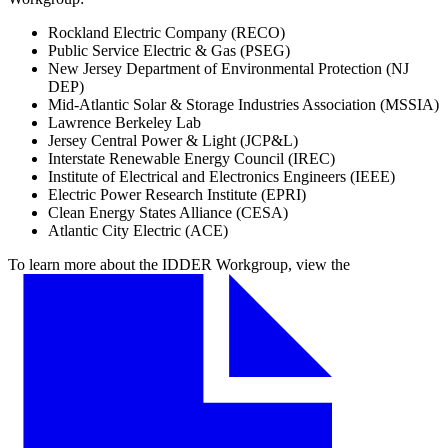
Rockland Electric Company (RECO)​​​​‌ ‍ ​‍​‍‌‍ ‌ ​‍‌‍‍‌‌‍‌ ‌‍‍‌‌‍ ‍​‍​‍​ ‍‍​‍​‍‌ ​ ‌‍​‌‌‍ ‍‌‍‍‌‌ ‌​‌ ‍‌​‍ ‍‌‍‍‌‌‍ ​‍​‍​‍ ​​‍​‍‌‍‍​‌ ​‍‌‍‌‌‌‍‌‍​‍​‍​ ‍‍​‍​‍‌‍‍​‌ ‌​‌ ‌​‌ ​​​ ‍‍​‍ ​‍ ‌‍ ​‌‍ ‌‍​ ‌‍​‌‌‍ ​‌‍‍​‌‍ ‌ ​ ‌ ‌​​ ‍‍​ ​ ​ ​ ​ ​ ​ ​ ​‍ ‌‍‍‌‌‍ ‍‌ ‌​‌‍‌‌‌‍ ‍‌ ‌​​‍ ‌‍‌‌‌‍‌​‌‍‍‌‌ ‌​​‍ ‌‍ ‌‌‍ ‌‍‌​‌‍‌‌​ ‌‌ ​​‌ ​‍‌‍‌‌‌ ​ ‌‍‌‌‌‍ ‍‌ ‌​‌‍​‌‌ ‌​‌‍‍‌‌‍ ‌‍ ‍​ ‍ ‌‍‍‌‌‍‌​​ ‌​ ‌​‌‍‌‍​ ‌‍​ ‍‌​ ‌‌​ ​‌​ ‍​‌‍‌‍​‍ ‌​ ​ ​ ‌‍​ ​​​ ​ ​‍ ‌​ ‌​​ ‍​‌‍‌​​ ‌‍​‍ ‌​ ‍​‌‍​‍‌‍‌‍​ ‍​​‍ ‌​ ‍​​ ​​​ ​ ​ ‌‌​ ‌ ‌‍‌​​ ​​‌‍​‌​ ‌​​ ‍‌‌‍‌‍​ ‌‌​ ‍ ‌ ‌​‌ ‍‌‌ ​​‌‍‌‌​ ‌‌ ​​‌ ​‍‌‍ ‌‍‌ ‌ ​‍‌‍​‌‌‍ ‌​ ‍ ‌ ​​‌‍​‌‌ ‌​‌‍‍​​ ‌‌‍​ ‌‍ ‌‍ ‍‌ ‌​‌‍‌‌‌‍ ‍‌ ‌​‌‌​ ‌‍‌‌‌‍​ ‌ ‌​‌‍‍‌‌‍ ‌‍ ‍‌ ​ ​‍‌‌​ ‌‌‌​​‍‌‌ ‌‍‍ ‌‍‌‌‌ ‍‌​‍‌‌​ ​ ‌​‌​​‍‌‌​ ​ ‌​‌​​‍‌‌​ ​‍​ ​‍‌‍​‌‌‍​‍‌‍​‌‌‍​‌‌‍​‍‌‍‌‌​ ‌‍‌‍​‌​ ​‌‌‍‌‌​ ​‌‌‍‌‌​‍‌‌​ ​‍​ ​‍​‍‌‌​ ‌‌‌​‌​​‍ ‍‌‍​ ‌‍ ‌‍ ‍‌ ‌​‌‍‌‌‌‍ ‍‌ ‌​​‍‌‌​ ‌‌‌​​‍‌‌ ‌‍‍ ‌‍‌‌‌ ‍‌​‍‌‌​ ​ ‌​‌​​‍‌‌​ ​ ‌​‌​​‍‌‌​ ​‍​ ​‍‌‍‌​​ ‍‌​ ‍​‌‍​‌​ ‌ ​ ‌​​ ​‌‌‍​ ​ ​‌​ ​ ‌‍‌‌​ ‌‍​‍‌‌​ ​‍​ ​‍​‍‌‌​ ‌‌‌​‌​​‍ ‍‌‍​ ‌‍‍​‌‍‍‌‌‍ ​‌‍‌​‌ ​‍‌‍‌‌‌‍ ‍​‍‌‌​ ‌‌‌​​‍‌‌ ‌‍‍ ‌‍‌‌‌ ‍‌​‍‌‌​ ​ ‌​‌​​‍‌‌​ ​ ‌​‌​​‍‌‌​ ​‍​ ​‍​ ‍‌​ ​ ​ ​ ​ ​​‌‍​ ​ ‌‌​ ‍​​ ​‌‌‍‌‍​ ‌ ​ ‌‍​ ‌‍​‍‌‌​ ​‍​ ​‍​‍‌‌​ ‌‌‌​‌​​‍ ‍‌ ‌​‌‍‌‌‌ ‍​‌ ‌​​ ‌‍​‍‌‍​‌‌ ​ ‌‍‌‌‌‌‌‌‌ ​‍‌‍ ​​ ‌‌‍‍​‌ ‌​‌ ‌​‌ ​​​‍‌‌​ ​ ‌​​‌​‍‌‌​ ​‍‌​‌‍​‍‌‌​ ​‍‌​‌‍‌‍ ​‌‍ ‌‍​ ‌‍​‌‌‍ ​‌‍‍​‌‍ ‌ ​ ‌ ‌​​‍‌‌​ ​ ‌​​‌​ ​ ​ ​ ​ ​ ​ ​ ​‍‌‍‌‍‍‌‌‍‌​​ ‌​ ‌​‌‍‌‍​ ‌‍​ ‍‌​ ‌‌​ ​‌​ ‍​‌‍‌‍​‍ ‌​ ​ ​ ‌‍​ ​​​ ​ ​‍ ‌​ ‌​​ ‍​‌‍‌​​ ‌‍​‍ ‌​ ‍​‌‍​‍‌‍‌‍​ ‍​​‍ ‌​ ‍​​ ​​​ ​ ​ ‌‌​ ‌ ‌‍‌​​ ​​‌‍​‌​ ‌​​ ‍‌‌‍‌‍​ ‌‌​‍‌‍‌ ‌​‌ ‍‌‌ ​​‌‍‌‌​ ‌‌ ​​‌ ​‍‌‍ ‌‍‌ ‌ ​‍‌‍​‌‌‍ ‌​‍‌‍‌ ​​‌‍​‌‌ ‌​‌‍‍​​ ‌‌‍​ ‌‍ ‌‍ ‍‌ ‌​‌‍‌‌‌‍ ‍‌ ‌​‌‌​ ‌‍‌‌‌‍​ ‌ ‌​‌‍‍‌‌‍ ‌‍ ‍‌ ​ ​‍‌‌​ ‌‌‌​​‍‌‌ ‌‍‍ ‌‍‌‌‌ ‍‌​‍‌‌​ ​ ‌​‌​​‍‌‌​ ​ ‌​‌​​‍‌‌​ ​‍​ ​‍‌‍​‌‌‍​‍‌‍​‌‌‍​‌‌‍​‍‌‍‌‌​ ‌‍‌‍​‌​ ​‌‌‍‌‌​ ​‌‌‍‌‌​‍‌‌​ ​‍​ ​‍​‍‌‌​ ‌‌‌​‌​​‍ ‍‌‍​ ‌‍ ‌‍ ‍‌ ‌​‌‍‌‌‌‍ ‍‌ ‌​​‍‌‌​ ‌‌‌​​‍‌‌ ‌‍‍ ‌‍‌‌‌ ‍‌​‍‌‌​ ​ ‌​‌​​‍‌‌​ ​ ‌​‌​​‍‌‌​ ​‍​ ​‍‌‍‌​​ ‍‌​ ‍​‌‍​‌​ ‌ ​ ‌​​ ​‌‌‍​ ​ ​‌​ ​ ‌‍‌‌​ ‌‍​‍‌‌​ ​‍​ ​‍​‍‌‌​ ‌‌‌​‌​​‍ ‍‌‍​ ‌‍‍​‌‍‍‌‌‍ ​‌‍‌​‌ ​‍‌‍‌‌‌‍ ‍​‍‌‌​ ‌‌‌​​‍‌‌ ‌‍‍ ‌‍‌‌‌ ‍‌​‍‌‌​ ​ ‌​‌​​‍‌‌​ ​ ‌​‌​​‍‌‌​ ​‍​ ​‍​ ‍‌​ ​ ​ ​ ​ ​​‌‍​ ​ ‌‌​ ‍​​ ​‌‌‍‌‍​ ‌ ​ ‌‍​ ‌‍​‍‌‌​ ​‍​ ​‍​‍‌‌​ ‌‌‌​‌​​‍ ‍‌ ‌​‌‍‌‌‌ ‍​‌ ‌​​‍‌‍‌ ​​‌‍‌‌‌ ​‍‌ ​ ‌ ​​‌‍‌‌‌‍​ ‌ ‌​‌‍‍‌‌ ‌‍‌‍‌‌​ ‌‌ ​​‌ ‌‌‌‍​‍‌‍ ​‌‍‍‌‌ ​ ‌‍‍​‌‍‌‌‌‍‌​​‍​‍‌ ‌
Public Service Electric & Gas (PSEG)​​​​‌ ‍ ​‍​‍‌‍ ‌ ​‍‌‍‍‌‌‍‌ ‌‍‍‌‌‍ ‍​‍​‍​ ‍‍​‍​‍‌ ​ ‌‍​‌‌‍ ‍‌‍‍‌‌ ‌​‌ ‍‌​‍ ‍‌‍‍‌‌‍ ​‍​‍​‍ ​​‍​‍‌‍‍​‌ ​‍‌‍‌‌‌‍‌‍​‍​‍​ ‍‍​‍​‍‌‍‍​‌ ‌​‌ ‌​‌ ​​​ ‍‍​‍ ​‍ ‌‍ ​‌‍ ‌‍​ ‌‍​‌‌‍ ​‌‍‍​‌‍ ‌ ​ ‌ ‌​​ ‍‍​ ​ ​ ​ ​ ​ ​ ​ ​‍ ‌‍‍‌‌‍ ‍‌ ‌​‌‍‌‌‌‍ ‍‌ ‌​​‍ ‌‍‌‌‌‍‌​‌‍‍‌‌ ‌​​‍ ‌‍ ‌‌‍ ‌‍‌​‌‍‌‌​ ‌‌ ​​‌ ​‍‌‍‌‌‌ ​ ‌‍‌‌‌‍ ‍‌ ‌​‌‍​‌‌ ‌​‌‍‍‌‌‍ ‌‍ ‍​ ‍ ‌‍‍‌‌‍‌​​ ‌​ ‌​‌‍‌‍​ ‌‍​ ‍‌​ ‌‌​ ​‌​ ‍​‌‍‌‍​‍ ‌​ ​ ​ ‌‍​ ​​​ ​ ​‍ ‌​ ‌​​ ‍​‌‍‌​​ ‌‍​‍ ‌​ ‍​‌‍​‍‌‍‌‍​ ‍​​‍ ‌​ ‍​​ ​​​ ​ ​ ‌‌​ ‌ ‌‍‌​​ ​​‌‍​‌​ ‌​​ ‍‌‌‍‌‍​ ‌‌​ ‍ ‌ ‌​‌ ‍‌‌ ​​‌‍‌‌​ ‌‌ ​​‌ ​‍‌‍ ‌‍‌ ‌ ​‍‌‍​‌‌‍ ‌​ ‍ ‌ ​​‌‍​‌‌ ‌​‌‍‍​​ ‌‌‍​ ‌‍ ‌‍ ‍‌ ‌​‌‍‌‌‌‍ ‍‌ ‌​‌‌​ ‌‍‌‌‌‍​ ‌ ‌​‌‍‍‌‌‍ ‌‍ ‍‌ ​ ​‍‌‌​ ‌‌‌​​‍‌‌ ‌‍‍ ‌‍‌‌‌ ‍‌​‍‌‌​ ​ ‌​‌​​‍‌‌​ ​ ‌​‌​​‍‌‌​ ​‍​ ​‍‌‍​‌‌‍​‍‌‍​‌‌‍​‌‌‍​‍‌‍‌‌​ ‌‍‌‍​‌​ ​‌‌‍‌‌​ ​‌‌‍‌‌​‍‌‌​ ​‍​ ​‍​‍‌‌​ ‌‌‌​‌​​‍ ‍‌‍​ ‌‍ ‌‍ ‍‌ ‌​‌‍‌‌‌‍ ‍‌ ‌​​‍‌‌​ ‌‌‌​​‍‌‌ ‌‍‍ ‌‍‌‌‌ ‍‌​‍‌‌​ ​ ‌​‌​​‍‌‌​ ​ ‌​‌​​‍‌‌​ ​‍​ ​‍​ ‌ ​ ‌‌​ ‌​​ ‍​​ ‌‌‌‍​‌‌‍​‍​ ​‌​ ​‍​ ‍​‌‍​‍​ ​‌​‍‌‌​ ​‍​ ​‍​‍‌‌​ ‌‌‌​‌​​‍ ‍‌‍​ ‌‍‍​‌‍‍‌‌‍ ​‌‍‌​‌ ​‍‌‍‌‌‌‍ ‍​‍‌‌​ ‌‌‌​​‍‌‌ ‌‍‍ ‌‍‌‌‌ ‍‌​‍‌‌​ ​ ‌​‌​​‍‌‌​ ​ ‌​‌​​‍‌‌​ ​‍​ ​‍​ ‍‌​ ​ ​ ​ ​ ​​‌‍​ ​ ‌‌​ ‍​​ ​‌‌‍‌‍​ ‌ ​ ‌‍​ ‌‍​‍‌‌​ ​‍​ ​‍​‍‌‌​ ‌‌‌​‌​​‍ ‍‌ ‌​‌‍‌‌‌ ‍​‌ ‌​​ ‌‍​‍‌‍​‌‌ ​ ‌‍‌‌‌‌‌‌‌ ​‍‌‍ ​​ ‌‌‍‍​‌ ‌​‌ ‌​‌ ​​​‍‌‌​ ​ ‌​​‌​‍‌‌​ ​‍‌​‌‍​‍‌‌​ ​‍‌​‌‍‌‍ ​‌‍ ‌‍​ ‌‍​‌‌‍ ​‌‍‍​‌‍ ‌ ​ ‌ ‌​​‍‌‌​ ​ ‌​​‌​ ​ ​ ​ ​ ​ ​ ​ ​‍‌‍‌‍‍‌‌‍‌​​ ‌​ ‌​‌‍‌‍​ ‌‍​ ‍‌​ ‌‌​ ​‌​ ‍​‌‍‌‍​‍ ‌​ ​ ​ ‌‍​ ​​​ ​ ​‍ ‌​ ‌​​ ‍​‌‍‌​​ ‌‍​‍ ‌​ ‍​‌‍​‍‌‍‌‍​ ‍​​‍ ‌​ ‍​​ ​​​ ​ ​ ‌‌​ ‌ ‌‍‌​​ ​​‌‍​‌​ ‌​​ ‍‌‌‍‌‍​ ‌‌​‍‌‍‌ ‌​‌ ‍‌‌ ​​‌‍‌‌​ ‌‌ ​​‌ ​‍‌‍ ‌‍‌ ‌ ​‍‌‍​‌‌‍ ‌​‍‌‍‌ ​​‌‍​‌‌ ‌​‌‍‍​​ ‌‌‍​ ‌‍ ‌‍ ‍‌ ‌​‌‍‌‌‌‍ ‍‌ ‌​‌‌​ ‌‍‌‌‌‍​ ‌ ‌​‌‍‍‌‌‍ ‌‍ ‍‌ ​ ​‍‌‌​ ‌‌‌​​‍‌‌ ‌‍‍ ‌‍‌‌‌ ‍‌​‍‌‌​ ​ ‌​‌​​‍‌‌​ ​ ‌​‌​​‍‌‌​ ​‍​ ​‍‌‍​‌‌‍​‍‌‍​‌‌‍​‌‌‍​‍‌‍‌‌​ ‌‍‌‍​‌​ ​‌‌‍‌‌​ ​‌‌‍‌‌​‍‌‌​ ​‍​ ​‍​‍‌‌​ ‌‌‌​‌​​‍ ‍‌‍​ ‌‍ ‌‍ ‍‌ ‌​‌‍‌‌‌‍ ‍‌ ‌​​‍‌‌​ ‌‌‌​​‍‌‌ ‌‍‍ ‌‍‌‌‌ ‍‌​‍‌‌​ ​ ‌​‌​​‍‌‌​ ​ ‌​‌​​‍‌‌​ ​‍​ ​‍​ ‌ ​ ‌‌​ ‌​​ ‍​​ ‌‌‌‍​‌‌‍​‍​ ​‌​ ​‍​ ‍​‌‍​‍​ ​‌​‍‌‌​ ​‍​ ​‍​‍‌‌​ ‌‌‌​‌​​‍ ‍‌‍​ ‌‍‍​‌‍‍‌‌‍ ​‌‍‌​‌ ​‍‌‍‌‌‌‍ ‍​‍‌‌​ ‌‌‌​​‍‌‌ ‌‍‍ ‌‍‌‌‌ ‍‌​‍‌‌​ ​ ‌​‌​​‍‌‌​ ​ ‌​‌​​‍‌‌​ ​‍​ ​‍​ ‍‌​ ​ ​ ​ ​ ​​‌‍​ ​ ‌‌​ ‍​​ ​‌‌‍‌‍​ ‌ ​ ‌‍​ ‌‍​‍‌‌​ ​‍​ ​‍​‍‌‌​ ‌‌‌​‌​​‍ ‍‌ ‌​‌‍‌‌‌ ‍​‌ ‌​​‍‌‍‌ ​​‌‍‌‌‌ ​‍‌ ​ ‌ ​​‌‍‌‌‌‍​ ‌ ‌​‌‍‍‌‌ ‌‍‌‍‌‌​ ‌‌ ​​‌ ‌‌‌‍​‍‌‍ ​‌‍‍‌‌ ​ ‌‍‍​‌‍‌‌‌‍‌​​‍​‍‌ ‌
New Jersey Department of Environmental Protection (NJ
DEP)​​​​‌ ‍ ​‍​‍‌‍ ‌ ​‍‌‍‍‌‌‍‌ ‌‍‍‌‌‍ ‍​‍​‍​ ‍‍​‍​‍‌ ​ ‌‍​‌‌‍ ‍‌‍‍‌‌ ‌​‌ ‍‌​‍ ‍‌‍‍‌‌‍ ​‍​‍​‍ ​​‍​‍‌‍‍​‌ ​‍‌‍‌‌‌‍‌‍​‍​‍​ ‍‍​‍​‍‌‍‍​‌ ‌​‌ ‌​‌ ​​​ ‍‍​‍ ​‍ ‌‍ ​‌‍ ‌‍​ ‌‍​‌‌‍ ​‌‍‍​‌‍ ‌ ​ ‌ ‌​​ ‍‍​ ​ ​ ​ ​ ​ ​ ​ ​‍ ‌‍‍‌‌‍ ‍‌ ‌​‌‍‌‌‌‍ ‍‌ ‌​​‍ ‌‍‌‌‌‍‌​‌‍‍‌‌ ‌​​‍ ‌‍ ‌‌‍ ‌‍‌​‌‍‌‌​ ‌‌ ​​‌ ​‍‌‍‌‌‌ ​ ‌‍‌‌‌‍ ‍‌ ‌​‌‍​‌‌ ‌​‌‍‍‌‌‍ ‌‍ ‍​ ‍ ‌‍‍‌‌‍‌​​ ‌​ ‌​‌‍‌‍​ ‌‍​ ‍‌​ ‌‌​ ​‌​ ‍​‌‍‌‍​‍ ‌​ ​ ​ ‌‍​ ​​​ ​ ​‍ ‌​ ‌​​ ‍​‌‍‌​​ ‌‍​‍ ‌​ ‍​‌‍​‍‌‍‌‍​ ‍​​‍ ‌​ ‍​​ ​​​ ​ ​ ‌‌​ ‌ ‌‍‌​​ ​​‌‍​‌​ ‌​​ ‍‌‌‍‌‍​ ‌‌​ ‍ ‌ ‌​‌ ‍‌‌ ​​‌‍‌‌​ ‌‌ ​​‌ ​‍‌‍ ‌‍‌ ‌ ​‍‌‍​‌‌‍ ‌​ ‍ ‌ ​​‌‍​‌‌ ‌​‌‍‍​​ ‌‌‍​ ‌‍ ‌‍ ‍‌ ‌​‌‍‌‌‌‍ ‍‌ ‌​‌‌​ ‌‍‌‌‌‍​ ‌ ‌​‌‍‍‌‌‍ ‌‍ ‍‌ ​ ​‍‌‌​ ‌‌‌​​‍‌‌ ‌‍‍ ‌‍‌‌‌ ‍‌​‍‌‌​ ​ ‌​‌​​‍‌‌​ ​ ‌​‌​​‍‌‌​ ​‍​ ​‍‌‍​‌‌‍​‍‌‍​‌‌‍​‌‌‍​‍‌‍‌‌​ ‌‍‌‍​‌​ ​‌‌‍‌‌​ ​‌‌‍‌‌​‍‌‌​ ​‍​ ​‍​‍‌‌​ ‌‌‌​‌​​‍ ‍‌‍​ ‌‍ ‌‍ ‍‌ ‌​‌‍‌‌‌‍ ‍‌ ‌​​‍‌‌​ ‌‌‌​​‍‌‌ ‌‍‍ ‌‍‌‌‌ ‍‌​‍‌‌​ ​ ‌​‌​​‍‌‌​ ​ ‌​‌​​‍‌‌​ ​‍​ ​‍​ ‌‍​ ‌​​ ​‍​ ‌‌​ ‌ ‌‍​ ‌‍‌​​ ​‍‌‍‌‌‌‍​‌‌‍​‍​ ‌​​‍‌‌​ ​‍​ ​‍​‍‌‌​ ‌‌‌​‌​​‍ ‍‌‍​ ‌‍‍​‌‍‍‌‌‍ ​‌‍‌​‌ ​‍‌‍‌‌‌‍ ‍​‍‌‌​ ‌‌‌​​‍‌‌ ‌‍‍ ‌‍‌‌‌ ‍‌​‍‌‌​ ​ ‌​‌​​‍‌‌​ ​ ‌​‌​​‍‌‌​ ​‍​ ​‍​ ‍‌​ ​ ​ ​ ​ ​​‌‍​ ​ ‌‌​ ‍​​ ​‌‌‍‌‍​ ‌ ​ ‌‍​ ‌‍​‍‌‌​ ​‍​ ​‍​‍‌‌​ ‌‌‌​‌​​‍ ‍‌ ‌​‌‍‌‌‌ ‍​‌ ‌​​ ‌‍​‍‌‍​‌‌ ​ ‌‍‌‌‌‌‌‌‌ ​‍‌‍ ​​ ‌‌‍‍​‌ ‌​‌ ‌​‌ ​​​‍‌‌​ ​ ‌​​‌​‍‌‌​ ​‍‌​‌‍​‍‌‌​ ​‍‌​‌‍‌‍ ​‌‍ ‌‍​ ‌‍​‌‌‍ ​‌‍‍​‌‍ ‌ ​ ‌ ‌​​‍‌‌​ ​ ‌​​‌​ ​ ​ ​ ​ ​ ​ ​ ​‍‌‍‌‍‍‌‌‍‌​​ ‌​ ‌​‌‍‌‍​ ‌‍​ ‍‌​ ‌‌​ ​‌​ ‍​‌‍‌‍​‍ ‌​ ​ ​ ‌‍​ ​​​ ​ ​‍ ‌​ ‌​​ ‍​‌‍‌​​ ‌‍​‍ ‌​ ‍​‌‍​‍‌‍‌‍​ ‍​​‍ ‌​ ‍​​ ​​​ ​ ​ ‌‌​ ‌ ‌‍‌​​ ​​‌‍​‌​ ‌​​ ‍‌‌‍‌‍​ ‌‌​‍‌‍‌ ‌​‌ ‍‌‌ ​​‌‍‌‌​ ‌‌ ​​‌ ​‍‌‍ ‌‍‌ ‌ ​‍‌‍​‌‌‍ ‌​‍‌‍‌ ​​‌‍​‌‌ ‌​‌‍‍​​ ‌‌‍​ ‌‍ ‌‍ ‍‌ ‌​‌‍‌‌‌‍ ‍‌ ‌​‌‌​ ‌‍‌‌‌‍​ ‌ ‌​‌‍‍‌‌‍ ‌‍ ‍‌ ​ ​‍‌‌​ ‌‌‌​​‍‌‌ ‌‍‍ ‌‍‌‌‌ ‍‌​‍‌‌​ ​ ‌​‌​​‍‌‌​ ​ ‌​‌​​‍‌‌​ ​‍​ ​‍‌‍​‌‌‍​‍‌‍​‌‌‍​‌‌‍​‍‌‍‌‌​ ‌‍‌‍​‌​ ​‌‌‍‌‌​ ​‌‌‍‌‌​‍‌‌​ ​‍​ ​‍​‍‌‌​ ‌‌‌​‌​​‍ ‍‌‍​ ‌‍ ‌‍ ‍‌ ‌​‌‍‌‌‌‍ ‍‌ ‌​​‍‌‌​ ‌‌‌​​‍‌‌ ‌‍‍ ‌‍‌‌‌ ‍‌​‍‌‌​ ​ ‌​‌​​‍‌‌​ ​ ‌​‌​​‍‌‌​ ​‍​ ​‍​ ‌‍​ ‌​​ ​‍​ ‌‌​ ‌ ‌‍​ ‌‍‌​​ ​‍‌‍‌‌‌‍​‌‌‍​‍​ ‌​​‍‌‌​ ​‍​ ​‍​‍‌‌​ ‌‌‌​‌​​‍ ‍‌‍​ ‌‍‍​‌‍‍‌‌‍ ​‌‍‌​‌ ​‍‌‍‌‌‌‍ ‍​‍‌‌​ ‌‌‌​​‍‌‌ ‌‍‍ ‌‍‌‌‌ ‍‌​‍‌‌​ ​ ‌​‌​​‍‌‌​ ​ ‌​‌​​‍‌‌​ ​‍​ ​‍​ ‍‌​ ​ ​ ​ ​ ​​‌‍​ ​ ‌‌​ ‍​​ ​‌‌‍‌‍​ ‌ ​ ‌‍​ ‌‍​‍‌‌​ ​‍​ ​‍​‍‌‌​ ‌‌‌​‌​​‍ ‍‌ ‌​‌‍‌‌‌ ‍​‌ ‌​​‍‌‍‌ ​​‌‍‌‌‌ ​‍‌ ​ ‌ ​​‌‍‌‌‌‍​ ‌ ‌​‌‍‍‌‌ ‌‍‌‍‌‌​ ‌‌ ​​‌ ‌‌‌‍​‍‌‍ ​‌‍‍‌‌ ​ ‌‍‍​‌‍‌‌‌‍‌​​‍​‍‌ ‌
Mid-Atlantic Solar & Storage Industries Association (MSSIA)​​​​‌ ‍ ​‍​‍‌‍ ‌ ​‍‌‍‍‌‌‍‌ ‌‍‍‌‌‍ ‍​‍​‍​ ‍‍​‍​‍‌ ​ ‌‍​‌‌‍ ‍‌‍‍‌‌ ‌​‌ ‍‌​‍ ‍‌‍‍‌‌‍ ​‍​‍​‍ ​​‍​‍‌‍‍​‌ ​‍‌‍‌‌‌‍‌‍​‍​‍​ ‍‍​‍​‍‌‍‍​‌ ‌​‌ ‌​‌ ​​​ ‍‍​‍ ​‍ ‌‍ ​‌‍ ‌‍​ ‌‍​‌‌‍ ​‌‍‍​‌‍ ‌ ​ ‌ ‌​​ ‍‍​ ​ ​ ​ ​ ​ ​ ​ ​‍ ‌‍‍‌‌‍ ‍‌ ‌​‌‍‌‌‌‍ ‍‌ ‌​​‍ ‌‍‌‌‌‍‌​‌‍‍‌‌ ‌​​‍ ‌‍ ‌‌‍ ‌‍‌​‌‍‌‌​ ‌‌ ​​‌ ​‍‌‍‌‌‌ ​ ‌‍‌‌‌‍ ‍‌ ‌​‌‍​‌‌ ‌​‌‍‍‌‌‍ ‌‍ ‍​ ‍ ‌‍‍‌‌‍‌​​ ‌​ ‌​‌‍‌‍​ ‌‍​ ‍‌​ ‌‌​ ​‌​ ‍​‌‍‌‍​‍ ‌​ ​ ​ ‌‍​ ​​​ ​ ​‍ ‌​ ‌​​ ‍​‌‍‌​​ ‌‍​‍ ‌​ ‍​‌‍​‍‌‍‌‍​ ‍​​‍ ‌​ ‍​​ ​​​ ​ ​ ‌‌​ ‌ ‌‍‌​​ ​​‌‍​‌​ ‌​​ ‍‌‌‍‌‍​ ‌‌​ ‍ ‌ ‌​‌ ‍‌‌ ​​‌‍‌‌​ ‌‌ ​​‌ ​‍‌‍ ‌‍‌ ‌ ​‍‌‍​‌‌‍ ‌​ ‍ ‌ ​​‌‍​‌‌ ‌​‌‍‍​​ ‌‌‍​ ‌‍ ‌‍ ‍‌ ‌​‌‍‌‌‌‍ ‍‌ ‌​‌‌​ ‌‍‌‌‌‍​ ‌ ‌​‌‍‍‌‌‍ ‌‍ ‍‌ ​ ​‍‌‌​ ‌‌‌​​‍‌‌ ‌‍‍ ‌‍‌‌‌ ‍‌​‍‌‌​ ​ ‌​‌​​‍‌‌​ ​ ‌​‌​​‍‌‌​ ​‍​ ​‍‌‍​‌‌‍​‍‌‍​‌‌‍​‌‌‍​‍‌‍‌‌​ ‌‍‌‍​‌​ ​‌‌‍‌‌​ ​‌‌‍‌‌​‍‌‌​ ​‍​ ​‍​‍‌‌​ ‌‌‌​‌​​‍ ‍‌‍​ ‌‍ ‌‍ ‍‌ ‌​‌‍‌‌‌‍ ‍‌ ‌​​‍‌‌​ ‌‌‌​​‍‌‌ ‌‍‍ ‌‍‌‌‌ ‍‌​‍‌‌​ ​ ‌​‌​​‍‌‌​ ​ ‌​‌​​‍‌‌​ ​‍​ ​‍​ ‍‌‌‍‌‌​ ‌‍​ ​ ​ ​‍​ ‌‍​ ​​​ ​‌​ ​ ‌‍‌‍​ ‍​​ ‍‌​‍‌‌​ ​‍​ ​‍​‍‌‌​ ‌‌‌​‌​​‍ ‍‌‍​ ‌‍‍​‌‍‍‌‌‍ ​‌‍‌​‌ ​‍‌‍‌‌‌‍ ‍​‍‌‌​ ‌‌‌​​‍‌‌ ‌‍‍ ‌‍‌‌‌ ‍‌​‍‌‌​ ​ ‌​‌​​‍‌‌​ ​ ‌​‌​​‍‌‌​ ​‍​ ​‍​ ‍‌​ ​ ​ ​ ​ ​​‌‍​ ​ ‌‌​ ‍​​ ​‌‌‍‌‍​ ‌ ​ ‌‍​ ‌‍​‍‌‌​ ​‍​ ​‍​‍‌‌​ ‌‌‌​‌​​‍ ‍‌ ‌​‌‍‌‌‌ ‍​‌ ‌​​ ‌‍​‍‌‍​‌‌ ​ ‌‍‌‌‌‌‌‌‌ ​‍‌‍ ​​ ‌‌‍‍​‌ ‌​‌ ‌​‌ ​​​‍‌‌​ ​ ‌​​‌​‍‌‌​ ​‍‌​‌‍​‍‌‌​ ​‍‌​‌‍‌‍ ​‌‍ ‌‍​ ‌‍​‌‌‍ ​‌‍‍​‌‍ ‌ ​ ‌ ‌​​‍‌‌​ ​ ‌​​‌​ ​ ​ ​ ​ ​ ​ ​ ​‍‌‍‌‍‍‌‌‍‌​​ ‌​ ‌​‌‍‌‍​ ‌‍​ ‍‌​ ‌‌​ ​‌​ ‍​‌‍‌‍​‍ ‌​ ​ ​ ‌‍​ ​​​ ​ ​‍ ‌​ ‌​​ ‍​‌‍‌​​ ‌‍​‍ ‌​ ‍​‌‍​‍‌‍‌‍​ ‍​​‍ ‌​ ‍​​ ​​​ ​ ​ ‌‌​ ‌ ‌‍‌​​ ​​‌‍​‌​ ‌​​ ‍‌‌‍‌‍​ ‌‌​‍‌‍‌ ‌​‌ ‍‌‌ ​​‌‍‌‌​ ‌‌ ​​‌ ​‍‌‍ ‌‍‌ ‌ ​‍‌‍​‌‌‍ ‌​‍‌‍‌ ​​‌‍​‌‌ ‌​‌‍‍​​ ‌‌‍​ ‌‍ ‌‍ ‍‌ ‌​‌‍‌‌‌‍ ‍‌ ‌​‌‌​ ‌‍‌‌‌‍​ ‌ ‌​‌‍‍‌‌‍ ‌‍ ‍‌ ​ ​‍‌‌​ ‌‌‌​​‍‌‌ ‌‍‍ ‌‍‌‌‌ ‍‌​‍‌‌​ ​ ‌​‌​​‍‌‌​ ​ ‌​‌​​‍‌‌​ ​‍​ ​‍‌‍​‌‌‍​‍‌‍​‌‌‍​‌‌‍​‍‌‍‌‌​ ‌‍‌‍​‌​ ​‌‌‍‌‌​ ​‌‌‍‌‌​‍‌‌​ ​‍​ ​‍​‍‌‌​ ‌‌‌​‌​​‍ ‍‌‍​ ‌‍ ‌‍ ‍‌ ‌​‌‍‌‌‌‍ ‍‌ ‌​​‍‌‌​ ‌‌‌​​‍‌‌ ‌‍‍ ‌‍‌‌‌ ‍‌​‍‌‌​ ​ ‌​‌​​‍‌‌​ ​ ‌​‌​​‍‌‌​ ​‍​ ​‍​ ‍‌‌‍‌‌​ ‌‍​ ​ ​ ​‍​ ‌‍​ ​​​ ​‌​ ​ ‌‍‌‍​ ‍​​ ‍‌​‍‌‌​ ​‍​ ​‍​‍‌‌​ ‌‌‌​‌​​‍ ‍‌‍​ ‌‍‍​‌‍‍‌‌‍ ​‌‍‌​‌ ​‍‌‍‌‌‌‍ ‍​‍‌‌​ ‌‌‌​​‍‌‌ ‌‍‍ ‌‍‌‌‌ ‍‌​‍‌‌​ ​ ‌​‌​​‍‌‌​ ​ ‌​‌​​‍‌‌​ ​‍​ ​‍​ ‍‌​ ​ ​ ​ ​ ​​‌‍​ ​ ‌‌​ ‍​​ ​‌‌‍‌‍​ ‌ ​ ‌‍​ ‌‍​‍‌‌​ ​‍​ ​‍​‍‌‌​ ‌‌‌​‌​​‍ ‍‌ ‌​‌‍‌‌‌ ‍​‌ ‌​​‍‌‍‌ ​​‌‍‌‌‌ ​‍‌ ​ ‌ ​​‌‍‌‌‌‍​ ‌ ‌​‌‍‍‌‌ ‌‍‌‍‌‌​ ‌‌ ​​‌ ‌‌‌‍​‍‌‍ ​‌‍‍‌‌ ​ ‌‍‍​‌‍‌‌‌‍‌​​‍​‍‌ ‌
Lawrence Berkeley Lab​​​​‌ ‍ ​‍​‍‌‍ ‌ ​‍‌‍‍‌‌‍‌ ‌‍‍‌‌‍ ‍​‍​‍​ ‍‍​‍​‍‌ ​ ‌‍​‌‌‍ ‍‌‍‍‌‌ ‌​‌ ‍‌​‍ ‍‌‍‍‌‌‍ ​‍​‍​‍ ​​‍​‍‌‍‍​‌ ​‍‌‍‌‌‌‍‌‍​‍​‍​ ‍‍​‍​‍‌‍‍​‌ ‌​‌ ‌​‌ ​​​ ‍‍​‍ ​‍ ‌‍ ​‌‍ ‌‍​ ‌‍​‌‌‍ ​‌‍‍​‌‍ ‌ ​ ‌ ‌​​ ‍‍​ ​ ​ ​ ​ ​ ​ ​ ​‍ ‌‍‍‌‌‍ ‍‌ ‌​‌‍‌‌‌‍ ‍‌ ‌​​‍ ‌‍‌‌‌‍‌​‌‍‍‌‌ ‌​​‍ ‌‍ ‌‌‍ ‌‍‌​‌‍‌‌​ ‌‌ ​​‌ ​‍‌‍‌‌‌ ​ ‌‍‌‌‌‍ ‍‌ ‌​‌‍​‌‌ ‌​‌‍‍‌‌‍ ‌‍ ‍​ ‍ ‌‍‍‌‌‍‌​​ ‌​ ‌​‌‍‌‍​ ‌‍​ ‍‌​ ‌‌​ ​‌​ ‍​‌‍‌‍​‍ ‌​ ​ ​ ‌‍​ ​​​ ​ ​‍ ‌​ ‌​​ ‍​‌‍‌​​ ‌‍​‍ ‌​ ‍​‌‍​‍‌‍‌‍​ ‍​​‍ ‌​ ‍​​ ​​​ ​ ​ ‌‌​ ‌ ‌‍‌​​ ​​‌‍​‌​ ‌​​ ‍‌‌‍‌‍​ ‌‌​ ‍ ‌ ‌​‌ ‍‌‌ ​​‌‍‌‌​ ‌‌ ​​‌ ​‍‌‍ ‌‍‌ ‌ ​‍‌‍​‌‌‍ ‌​ ‍ ‌ ​​‌‍​‌‌ ‌​‌‍‍​​ ‌‌‍​ ‌‍ ‌‍ ‍‌ ‌​‌‍‌‌‌‍ ‍‌ ‌​‌‌​ ‌‍‌‌‌‍​ ‌ ‌​‌‍‍‌‌‍ ‌‍ ‍‌ ​ ​‍‌‌​ ‌‌‌​​‍‌‌ ‌‍‍ ‌‍‌‌‌ ‍‌​‍‌‌​ ​ ‌​‌​​‍‌‌​ ​ ‌​‌​​‍‌‌​ ​‍​ ​‍‌‍​‌‌‍​‍‌‍​‌‌‍​‌‌‍​‍‌‍‌‌​ ‌‍‌‍​‌​ ​‌‌‍‌‌​ ​‌‌‍‌‌​‍‌‌​ ​‍​ ​‍​‍‌‌​ ‌‌‌​‌​​‍ ‍‌‍​ ‌‍ ‌‍ ‍‌ ‌​‌‍‌‌‌‍ ‍‌ ‌​​‍‌‌​ ‌‌‌​​‍‌‌ ‌‍‍ ‌‍‌‌‌ ‍‌​‍‌‌​ ​ ‌​‌​​‍‌‌​ ​ ‌​‌​​‍‌‌​ ​‍​ ​‍​ ‌‍‌‍​‌‌‍​‍​ ‌ ​ ‌‌​ ​ ​ ‍​​ ​‌‌‍​‍‌‍​‍​ ‌​‌‍‌​​‍‌‌​ ​‍​ ​‍​‍‌‌​ ‌‌‌​‌​​‍ ‍‌‍​ ‌‍‍​‌‍‍‌‌‍ ​‌‍‌​‌ ​‍‌‍‌‌‌‍ ‍​‍‌‌​ ‌‌‌​​‍‌‌ ‌‍‍ ‌‍‌‌‌ ‍‌​‍‌‌​ ​ ‌​‌​​‍‌‌​ ​ ‌​‌​​‍‌‌​ ​‍​ ​‍​ ‍‌​ ​ ​ ​ ​ ​​‌‍​ ​ ‌‌​ ‍​​ ​‌‌‍‌‍​ ‌ ​ ‌‍​ ‌‍​‍‌‌​ ​‍​ ​‍​‍‌‌​ ‌‌‌​‌​​‍ ‍‌ ‌​‌‍‌‌‌ ‍​‌ ‌​​ ‌‍​‍‌‍​‌‌ ​ ‌‍‌‌‌‌‌‌‌ ​‍‌‍ ​​ ‌‌‍‍​‌ ‌​‌ ‌​‌ ​​​‍‌‌​ ​ ‌​​‌​‍‌‌​ ​‍‌​‌‍​‍‌‌​ ​‍‌​‌‍‌‍ ​‌‍ ‌‍​ ‌‍​‌‌‍ ​‌‍‍​‌‍ ‌ ​ ‌ ‌​​‍‌‌​ ​ ‌​​‌​ ​ ​ ​ ​ ​ ​ ​ ​‍‌‍‌‍‍‌‌‍‌​​ ‌​ ‌​‌‍‌‍​ ‌‍​ ‍‌​ ‌‌​ ​‌​ ‍​‌‍‌‍​‍ ‌​ ​ ​ ‌‍​ ​​​ ​ ​‍ ‌​ ‌​​ ‍​‌‍‌​​ ‌‍​‍ ‌​ ‍​‌‍​‍‌‍‌‍​ ‍​​‍ ‌​ ‍​​ ​​​ ​ ​ ‌‌​ ‌ ‌‍‌​​ ​​‌‍​‌​ ‌​​ ‍‌‌‍‌‍​ ‌‌​‍‌‍‌ ‌​‌ ‍‌‌ ​​‌‍‌‌​ ‌‌ ​​‌ ​‍‌‍ ‌‍‌ ‌ ​‍‌‍​‌‌‍ ‌​‍‌‍‌ ​​‌‍​‌‌ ‌​‌‍‍​​ ‌‌‍​ ‌‍ ‌‍ ‍‌ ‌​‌‍‌‌‌‍ ‍‌ ‌​‌‌​ ‌‍‌‌‌‍​ ‌ ‌​‌‍‍‌‌‍ ‌‍ ‍‌ ​ ​‍‌‌​ ‌‌‌​​‍‌‌ ‌‍‍ ‌‍‌‌‌ ‍‌​‍‌‌​ ​ ‌​‌​​‍‌‌​ ​ ‌​‌​​‍‌‌​ ​‍​ ​‍‌‍​‌‌‍​‍‌‍​‌‌‍​‌‌‍​‍‌‍‌‌​ ‌‍‌‍​‌​ ​‌‌‍‌‌​ ​‌‌‍‌‌​‍‌‌​ ​‍​ ​‍​‍‌‌​ ‌‌‌​‌​​‍ ‍‌‍​ ‌‍ ‌‍ ‍‌ ‌​‌‍‌‌‌‍ ‍‌ ‌​​‍‌‌​ ‌‌‌​​‍‌‌ ‌‍‍ ‌‍‌‌‌ ‍‌​‍‌‌​ ​ ‌​‌​​‍‌‌​ ​ ‌​‌​​‍‌‌​ ​‍​ ​‍​ ‌‍‌‍​‌‌‍​‍​ ‌ ​ ‌‌​ ​ ​ ‍​​ ​‌‌‍​‍‌‍​‍​ ‌​‌‍‌​​‍‌‌​ ​‍​ ​‍​‍‌‌​ ‌‌‌​‌​​‍ ‍‌‍​ ‌‍‍​‌‍‍‌‌‍ ​‌‍‌​‌ ​‍‌‍‌‌‌‍ ‍​‍‌‌​ ‌‌‌​​‍‌‌ ‌‍‍ ‌‍‌‌‌ ‍‌​‍‌‌​ ​ ‌​‌​​‍‌‌​ ​ ‌​‌​​‍‌‌​ ​‍​ ​‍​ ‍‌​ ​ ​ ​ ​ ​​‌‍​ ​ ‌‌​ ‍​​ ​‌‌‍‌‍​ ‌ ​ ‌‍​ ‌‍​‍‌‌​ ​‍​ ​‍​‍‌‌​ ‌‌‌​‌​​‍ ‍‌ ‌​‌‍‌‌‌ ‍​‌ ‌​​‍‌‍‌ ​​‌‍‌‌‌ ​‍‌ ​ ‌ ​​‌‍‌‌‌‍​ ‌ ‌​‌‍‍‌‌ ‌‍‌‍‌‌​ ‌‌ ​​‌ ‌‌‌‍​‍‌‍ ​‌‍‍‌‌ ​ ‌‍‍​‌‍‌‌‌‍‌​​‍​‍‌ ‌
Jersey Central Power & Light (JCP&L)​​​​‌ ‍ ​‍​‍‌‍ ‌ ​‍‌‍‍‌‌‍‌ ‌‍‍‌‌‍ ‍​‍​‍​ ‍‍​‍​‍‌ ​ ‌‍​‌‌‍ ‍‌‍‍‌‌ ‌​‌ ‍‌​‍ ‍‌‍‍‌‌‍ ​‍​‍​‍ ​​‍​‍‌‍‍​‌ ​‍‌‍‌‌‌‍‌‍​‍​‍​ ‍‍​‍​‍‌‍‍​‌ ‌​‌ ‌​‌ ​​​ ‍‍​‍ ​‍ ‌‍ ​‌‍ ‌‍​ ‌‍​‌‌‍ ​‌‍‍​‌‍ ‌ ​ ‌ ‌​​ ‍‍​ ​ ​ ​ ​ ​ ​ ​ ​‍ ‌‍‍‌‌‍ ‍‌ ‌​‌‍‌‌‌‍ ‍‌ ‌​​‍ ‌‍‌‌‌‍‌​‌‍‍‌‌ ‌​​‍ ‌‍ ‌‌‍ ‌‍‌​‌‍‌‌​ ‌‌ ​​‌ ​‍‌‍‌‌‌ ​ ‌‍‌‌‌‍ ‍‌ ‌​‌‍​‌‌ ‌​‌‍‍‌‌‍ ‌‍ ‍​ ‍ ‌‍‍‌‌‍‌​​ ‌​ ‌​‌‍‌‍​ ‌‍​ ‍‌​ ‌‌​ ​‌​ ‍​‌‍‌‍​‍ ‌​ ​ ​ ‌‍​ ​​​ ​ ​‍ ‌​ ‌​​ ‍​‌‍‌​​ ‌‍​‍ ‌​ ‍​‌‍​‍‌‍‌‍​ ‍​​‍ ‌​ ‍​​ ​​​ ​ ​ ‌‌​ ‌ ‌‍‌​​ ​​‌‍​‌​ ‌​​ ‍‌‌‍‌‍​ ‌‌​ ‍ ‌ ‌​‌ ‍‌‌ ​​‌‍‌‌​ ‌‌ ​​‌ ​‍‌‍ ‌‍‌ ‌ ​‍‌‍​‌‌‍ ‌​ ‍ ‌ ​​‌‍​‌‌ ‌​‌‍‍​​ ‌‌‍​ ‌‍ ‌‍ ‍‌ ‌​‌‍‌‌‌‍ ‍‌ ‌​‌‌​ ‌‍‌‌‌‍​ ‌ ‌​‌‍‍‌‌‍ ‌‍ ‍‌ ​ ​‍‌‌​ ‌‌‌​​‍‌‌ ‌‍‍ ‌‍‌‌‌ ‍‌​‍‌‌​ ​ ‌​‌​​‍‌‌​ ​ ‌​‌​​‍‌‌​ ​‍​ ​‍‌‍​‌‌‍​‍‌‍​‌‌‍​‌‌‍​‍‌‍‌‌​ ‌‍‌‍​‌​ ​‌‌‍‌‌​ ​‌‌‍‌‌​‍‌‌​ ​‍​ ​‍​‍‌‌​ ‌‌‌​‌​​‍ ‍‌‍​ ‌‍ ‌‍ ‍‌ ‌​‌‍‌‌‌‍ ‍‌ ‌​​‍‌‌​ ‌‌‌​​‍‌‌ ‌‍‍ ‌‍‌‌‌ ‍‌​‍‌‌​ ​ ‌​‌​​‍‌‌​ ​ ‌​‌​​‍‌‌​ ​‍​ ​‍‌‍​ ​ ‌‍‌‍​‌‌‍‌​​ ‍‌‌‍‌‌​ ‌‌​ ‍​​ ​‍​ ​‍‌‍​‍‌‍​‍​‍‌‌​ ​‍​ ​‍​‍‌‌​ ‌‌‌​‌​​‍ ‍‌‍​ ‌‍‍​‌‍‍‌‌‍ ​‌‍‌​‌ ​‍‌‍‌‌‌‍ ‍​‍‌‌​ ‌‌‌​​‍‌‌ ‌‍‍ ‌‍‌‌‌ ‍‌​‍‌‌​ ​ ‌​‌​​‍‌‌​ ​ ‌​‌​​‍‌‌​ ​‍​ ​‍​ ‍‌​ ​ ​ ​ ​ ​​‌‍​ ​ ‌‌​ ‍​​ ​‌‌‍‌‍​ ‌ ​ ‌‍​ ‌‍​‍‌‌​ ​‍​ ​‍​‍‌‌​ ‌‌‌​‌​​‍ ‍‌ ‌​‌‍‌‌‌ ‍​‌ ‌​​ ‌‍​‍‌‍​‌‌ ​ ‌‍‌‌‌‌‌‌‌ ​‍‌‍ ​​ ‌‌‍‍​‌ ‌​‌ ‌​‌ ​​​‍‌‌​ ​ ‌​​‌​‍‌‌​ ​‍‌​‌‍​‍‌‌​ ​‍‌​‌‍‌‍ ​‌‍ ‌‍​ ‌‍​‌‌‍ ​‌‍‍​‌‍ ‌ ​ ‌ ‌​​‍‌‌​ ​ ‌​​‌​ ​ ​ ​ ​ ​ ​ ​ ​‍‌‍‌‍‍‌‌‍‌​​ ‌​ ‌​‌‍‌‍​ ‌‍​ ‍‌​ ‌‌​ ​‌​ ‍​‌‍‌‍​‍ ‌​ ​ ​ ‌‍​ ​​​ ​ ​‍ ‌​ ‌​​ ‍​‌‍‌​​ ‌‍​‍ ‌​ ‍​‌‍​‍‌‍‌‍​ ‍​​‍ ‌​ ‍​​ ​​​ ​ ​ ‌‌​ ‌ ‌‍‌​​ ​​‌‍​‌​ ‌​​ ‍‌‌‍‌‍​ ‌‌​‍‌‍‌ ‌​‌ ‍‌‌ ​​‌‍‌‌​ ‌‌ ​​‌ ​‍‌‍ ‌‍‌ ‌ ​‍‌‍​‌‌‍ ‌​‍‌‍‌ ​​‌‍​‌‌ ‌​‌‍‍​​ ‌‌‍​ ‌‍ ‌‍ ‍‌ ‌​‌‍‌‌‌‍ ‍‌ ‌​‌‌​ ‌‍‌‌‌‍​ ‌ ‌​‌‍‍‌‌‍ ‌‍ ‍‌ ​ ​‍‌‌​ ‌‌‌​​‍‌‌ ‌‍‍ ‌‍‌‌‌ ‍‌​‍‌‌​ ​ ‌​‌​​‍‌‌​ ​ ‌​‌​​‍‌‌​ ​‍​ ​‍‌‍​‌‌‍​‍‌‍​‌‌‍​‌‌‍​‍‌‍‌‌​ ‌‍‌‍​‌​ ​‌‌‍‌‌​ ​‌‌‍‌‌​‍‌‌​ ​‍​ ​‍​‍‌‌​ ‌‌‌​‌​​‍ ‍‌‍​ ‌‍ ‌‍ ‍‌ ‌​‌‍‌‌‌‍ ‍‌ ‌​​‍‌‌​ ‌‌‌​​‍‌‌ ‌‍‍ ‌‍‌‌‌ ‍‌​‍‌‌​ ​ ‌​‌​​‍‌‌​ ​ ‌​‌​​‍‌‌​ ​‍​ ​‍‌‍​ ​ ‌‍‌‍​‌‌‍‌​​ ‍‌‌‍‌‌​ ‌‌​ ‍​​ ​‍​ ​‍‌‍​‍‌‍​‍​‍‌‌​ ​‍​ ​‍​‍‌‌​ ‌‌‌​‌​​‍ ‍‌‍​ ‌‍‍​‌‍‍‌‌‍ ​‌‍‌​‌ ​‍‌‍‌‌‌‍ ‍​‍‌‌​ ‌‌‌​​‍‌‌ ‌‍‍ ‌‍‌‌‌ ‍‌​‍‌‌​ ​ ‌​‌​​‍‌‌​ ​ ‌​‌​​‍‌‌​ ​‍​ ​‍​ ‍‌​ ​ ​ ​ ​ ​​‌‍​ ​ ‌‌​ ‍​​ ​‌‌‍‌‍​ ‌ ​ ‌‍​ ‌‍​‍‌‌​ ​‍​ ​‍​‍‌‌​ ‌‌‌​‌​​‍ ‍‌ ‌​‌‍‌‌‌ ‍​‌ ‌​​‍‌‍‌ ​​‌‍‌‌‌ ​‍‌ ​ ‌ ​​‌‍‌‌‌‍​ ‌ ‌​‌‍‍‌‌ ‌‍‌‍‌‌​ ‌‌ ​​‌ ‌‌‌‍​‍‌‍ ​‌‍‍‌‌ ​ ‌‍‍​‌‍‌‌‌‍‌​​‍​‍‌ ‌
Interstate Renewable Energy Council (IREC)​​​​‌ ‍ ​‍​‍‌‍ ‌ ​‍‌‍‍‌‌‍‌ ‌‍‍‌‌‍ ‍​‍​‍​ ‍‍​‍​‍‌ ​ ‌‍​‌‌‍ ‍‌‍‍‌‌ ‌​‌ ‍‌​‍ ‍‌‍‍‌‌‍ ​‍​‍​‍ ​​‍​‍‌‍‍​‌ ​‍‌‍‌‌‌‍‌‍​‍​‍​ ‍‍​‍​‍‌‍‍​‌ ‌​‌ ‌​‌ ​​​ ‍‍​‍ ​‍ ‌‍ ​‌‍ ‌‍​ ‌‍​‌‌‍ ​‌‍‍​‌‍ ‌ ​ ‌ ‌​​ ‍‍​ ​ ​ ​ ​ ​ ​ ​ ​‍ ‌‍‍‌‌‍ ‍‌ ‌​‌‍‌‌‌‍ ‍‌ ‌​​‍ ‌‍‌‌‌‍‌​‌‍‍‌‌ ‌​​‍ ‌‍ ‌‌‍ ‌‍‌​‌‍‌‌​ ‌‌ ​​‌ ​‍‌‍‌‌‌ ​ ‌‍‌‌‌‍ ‍‌ ‌​‌‍​‌‌ ‌​‌‍‍‌‌‍ ‌‍ ‍​ ‍ ‌‍‍‌‌‍‌​​ ‌​ ‌​‌‍‌‍​ ‌‍​ ‍‌​ ‌‌​ ​‌​ ‍​‌‍‌‍​‍ ‌​ ​ ​ ‌‍​ ​​​ ​ ​‍ ‌​ ‌​​ ‍​‌‍‌​​ ‌‍​‍ ‌​ ‍​‌‍​‍‌‍‌‍​ ‍​​‍ ‌​ ‍​​ ​​​ ​ ​ ‌‌​ ‌ ‌‍‌​​ ​​‌‍​‌​ ‌​​ ‍‌‌‍‌‍​ ‌‌​ ‍ ‌ ‌​‌ ‍‌‌ ​​‌‍‌‌​ ‌‌ ​​‌ ​‍‌‍ ‌‍‌ ‌ ​‍‌‍​‌‌‍ ‌​ ‍ ‌ ​​‌‍​‌‌ ‌​‌‍‍​​ ‌‌‍​ ‌‍ ‌‍ ‍‌ ‌​‌‍‌‌‌‍ ‍‌ ‌​‌‌​ ‌‍‌‌‌‍​ ‌ ‌​‌‍‍‌‌‍ ‌‍ ‍‌ ​ ​‍‌‌​ ‌‌‌​​‍‌‌ ‌‍‍ ‌‍‌‌‌ ‍‌​‍‌‌​ ​ ‌​‌​​‍‌‌​ ​ ‌​‌​​‍‌‌​ ​‍​ ​‍‌‍​‌‌‍​‍‌‍​‌‌‍​‌‌‍​‍‌‍‌‌​ ‌‍‌‍​‌​ ​‌‌‍‌‌​ ​‌‌‍‌‌​‍‌‌​ ​‍​ ​‍​‍‌‌​ ‌‌‌​‌​​‍ ‍‌‍​ ‌‍ ‌‍ ‍‌ ‌​‌‍‌‌‌‍ ‍‌ ‌​​‍‌‌​ ‌‌‌​​‍‌‌ ‌‍‍ ‌‍‌‌‌ ‍‌​‍‌‌​ ​ ‌​‌​​‍‌‌​ ​ ‌​‌​​‍‌‌​ ​‍​ ​‍​ ​ ‌‍​ ​ ​​‌‍​‍​ ‌‌​ ​‌​ ​ ‌‍​‍‌‍‌‍​ ​‌​ ​‌‌‍‌​​‍‌‌​ ​‍​ ​‍​‍‌‌​ ‌‌‌​‌​​‍ ‍‌‍​ ‌‍‍​‌‍‍‌‌‍ ​‌‍‌​‌ ​‍‌‍‌‌‌‍ ‍​‍‌‌​ ‌‌‌​​‍‌‌ ‌‍‍ ‌‍‌‌‌ ‍‌​‍‌‌​ ​ ‌​‌​​‍‌‌​ ​ ‌​‌​​‍‌‌​ ​‍​ ​‍​ ‍‌​ ​ ​ ​ ​ ​​‌‍​ ​ ‌‌​ ‍​​ ​‌‌‍‌‍​ ‌ ​ ‌‍​ ‌‍​‍‌‌​ ​‍​ ​‍​‍‌‌​ ‌‌‌​‌​​‍ ‍‌ ‌​‌‍‌‌‌ ‍​‌ ‌​​ ‌‍​‍‌‍​‌‌ ​ ‌‍‌‌‌‌‌‌‌ ​‍‌‍ ​​ ‌‌‍‍​‌ ‌​‌ ‌​‌ ​​​‍‌‌​ ​ ‌​​‌​‍‌‌​ ​‍‌​‌‍​‍‌‌​ ​‍‌​‌‍‌‍ ​‌‍ ‌‍​ ‌‍​‌‌‍ ​‌‍‍​‌‍ ‌ ​ ‌ ‌​​‍‌‌​ ​ ‌​​‌​ ​ ​ ​ ​ ​ ​ ​ ​‍‌‍‌‍‍‌‌‍‌​​ ‌​ ‌​‌‍‌‍​ ‌‍​ ‍‌​ ‌‌​ ​‌​ ‍​‌‍‌‍​‍ ‌​ ​ ​ ‌‍​ ​​​ ​ ​‍ ‌​ ‌​​ ‍​‌‍‌​​ ‌‍​‍ ‌​ ‍​‌‍​‍‌‍‌‍​ ‍​​‍ ‌​ ‍​​ ​​​ ​ ​ ‌‌​ ‌ ‌‍‌​​ ​​‌‍​‌​ ‌​​ ‍‌‌‍‌‍​ ‌‌​‍‌‍‌ ‌​‌ ‍‌‌ ​​‌‍‌‌​ ‌‌ ​​‌ ​‍‌‍ ‌‍‌ ‌ ​‍‌‍​‌‌‍ ‌​‍‌‍‌ ​​‌‍​‌‌ ‌​‌‍‍​​ ‌‌‍​ ‌‍ ‌‍ ‍‌ ‌​‌‍‌‌‌‍ ‍‌ ‌​‌‌​ ‌‍‌‌‌‍​ ‌ ‌​‌‍‍‌‌‍ ‌‍ ‍‌ ​ ​‍‌‌​ ‌‌‌​​‍‌‌ ‌‍‍ ‌‍‌‌‌ ‍‌​‍‌‌​ ​ ‌​‌​​‍‌‌​ ​ ‌​‌​​‍‌‌​ ​‍​ ​‍‌‍​‌‌‍​‍‌‍​‌‌‍​‌‌‍​‍‌‍‌‌​ ‌‍‌‍​‌​ ​‌‌‍‌‌​ ​‌‌‍‌‌​‍‌‌​ ​‍​ ​‍​‍‌‌​ ‌‌‌​‌​​‍ ‍‌‍​ ‌‍ ‌‍ ‍‌ ‌​‌‍‌‌‌‍ ‍‌ ‌​​‍‌‌​ ‌‌‌​​‍‌‌ ‌‍‍ ‌‍‌‌‌ ‍‌​‍‌‌​ ​ ‌​‌​​‍‌‌​ ​ ‌​‌​​‍‌‌​ ​‍​ ​‍​ ​ ‌‍​ ​ ​​‌‍​‍​ ‌‌​ ​‌​ ​ ‌‍​‍‌‍‌‍​ ​‌​ ​‌‌‍‌​​‍‌‌​ ​‍​ ​‍​‍‌‌​ ‌‌‌​‌​​‍ ‍‌‍​ ‌‍‍​‌‍‍‌‌‍ ​‌‍‌​‌ ​‍‌‍‌‌‌‍ ‍​‍‌‌​ ‌‌‌​​‍‌‌ ‌‍‍ ‌‍‌‌‌ ‍‌​‍‌‌​ ​ ‌​‌​​‍‌‌​ ​ ‌​‌​​‍‌‌​ ​‍​ ​‍​ ‍‌​ ​ ​ ​ ​ ​​‌‍​ ​ ‌‌​ ‍​​ ​‌‌‍‌‍​ ‌ ​ ‌‍​ ‌‍​‍‌‌​ ​‍​ ​‍​‍‌‌​ ‌‌‌​‌​​‍ ‍‌ ‌​‌‍‌‌‌ ‍​‌ ‌​​‍‌‍‌ ​​‌‍‌‌‌ ​‍‌ ​ ‌ ​​‌‍‌‌‌‍​ ‌ ‌​‌‍‍‌‌ ‌‍‌‍‌‌​ ‌‌ ​​‌ ‌‌‌‍​‍‌‍ ​‌‍‍‌‌ ​ ‌‍‍​‌‍‌‌‌‍‌​​‍​‍‌ ‌
Institute of Electrical and Electronics Engineers (IEEE)​​​​‌ ‍ ​‍​‍‌‍ ‌ ​‍‌‍‍‌‌‍‌ ‌‍‍‌‌‍ ‍​‍​‍​ ‍‍​‍​‍‌ ​ ‌‍​‌‌‍ ‍‌‍‍‌‌ ‌​‌ ‍‌​‍ ‍‌‍‍‌‌‍ ​‍​‍​‍ ​​‍​‍‌‍‍​‌ ​‍‌‍‌‌‌‍‌‍​‍​‍​ ‍‍​‍​‍‌‍‍​‌ ‌​‌ ‌​‌ ​​​ ‍‍​‍ ​‍ ‌‍ ​‌‍ ‌‍​ ‌‍​‌‌‍ ​‌‍‍​‌‍ ‌ ​ ‌ ‌​​ ‍‍​ ​ ​ ​ ​ ​ ​ ​ ​‍ ‌‍‍‌‌‍ ‍‌ ‌​‌‍‌‌‌‍ ‍‌ ‌​​‍ ‌‍‌‌‌‍‌​‌‍‍‌‌ ‌​​‍ ‌‍ ‌‌‍ ‌‍‌​‌‍‌‌​ ‌‌ ​​‌ ​‍‌‍‌‌‌ ​ ‌‍‌‌‌‍ ‍‌ ‌​‌‍​‌‌ ‌​‌‍‍‌‌‍ ‌‍ ‍​ ‍ ‌‍‍‌‌‍‌​​ ‌​ ‌​‌‍‌‍​ ‌‍​ ‍‌​ ‌‌​ ​‌​ ‍​‌‍‌‍​‍ ‌​ ​ ​ ‌‍​ ​​​ ​ ​‍ ‌​ ‌​​ ‍​‌‍‌​​ ‌‍​‍ ‌​ ‍​‌‍​‍‌‍‌‍​ ‍​​‍ ‌​ ‍​​ ​​​ ​ ​ ‌‌​ ‌ ‌‍‌​​ ​​‌‍​‌​ ‌​​ ‍‌‌‍‌‍​ ‌‌​ ‍ ‌ ‌​‌ ‍‌‌ ​​‌‍‌‌​ ‌‌ ​​‌ ​‍‌‍ ‌‍‌ ‌ ​‍‌‍​‌‌‍ ‌​ ‍ ‌ ​​‌‍​‌‌ ‌​‌‍‍​​ ‌‌‍​ ‌‍ ‌‍ ‍‌ ‌​‌‍‌‌‌‍ ‍‌ ‌​‌‌​ ‌‍‌‌‌‍​ ‌ ‌​‌‍‍‌‌‍ ‌‍ ‍‌ ​ ​‍‌‌​ ‌‌‌​​‍‌‌ ‌‍‍ ‌‍‌‌‌ ‍‌​‍‌‌​ ​ ‌​‌​​‍‌‌​ ​ ‌​‌​​‍‌‌​ ​‍​ ​‍‌‍​‌‌‍​‍‌‍​‌‌‍​‌‌‍​‍‌‍‌‌​ ‌‍‌‍​‌​ ​‌‌‍‌‌​ ​‌‌‍‌‌​‍‌‌​ ​‍​ ​‍​‍‌‌​ ‌‌‌​‌​​‍ ‍‌‍​ ‌‍ ‌‍ ‍‌ ‌​‌‍‌‌‌‍ ‍‌ ‌​​‍‌‌​ ‌‌‌​​‍‌‌ ‌‍‍ ‌‍‌‌‌ ‍‌​‍‌‌​ ​ ‌​‌​​‍‌‌​ ​ ‌​‌​​‍‌‌​ ​‍​ ​‍‌‍​‌‌‍​‌​ ‍‌‌‍‌​​ ‌ ‌‍​‍‌‍​‌​ ​​​ ​ ‌‍​‍‌‍​‍​ ​‍​‍‌‌​ ​‍​ ​‍​‍‌‌​ ‌‌‌​‌​​‍ ‍‌‍​ ‌‍‍​‌‍‍‌‌‍ ​‌‍‌​‌ ​‍‌‍‌‌‌‍ ‍​‍‌‌​ ‌‌‌​​‍‌‌ ‌‍‍ ‌‍‌‌‌ ‍‌​‍‌‌​ ​ ‌​‌​​‍‌‌​ ​ ‌​‌​​‍‌‌​ ​‍​ ​‍​ ‍‌​ ​ ​ ​ ​ ​​‌‍​ ​ ‌‌​ ‍​​ ​‌‌‍‌‍​ ‌ ​ ‌‍​ ‌‍​‍‌‌​ ​‍​ ​‍​‍‌‌​ ‌‌‌​‌​​‍ ‍‌ ‌​‌‍‌‌‌ ‍​‌ ‌​​ ‌‍​‍‌‍​‌‌ ​ ‌‍‌‌‌‌‌‌‌ ​‍‌‍ ​​ ‌‌‍‍​‌ ‌​‌ ‌​‌ ​​​‍‌‌​ ​ ‌​​‌​‍‌‌​ ​‍‌​‌‍​‍‌‌​ ​‍‌​‌‍‌‍ ​‌‍ ‌‍​ ‌‍​‌‌‍ ​‌‍‍​‌‍ ‌ ​ ‌ ‌​​‍‌‌​ ​ ‌​​‌​ ​ ​ ​ ​ ​ ​ ​ ​‍‌‍‌‍‍‌‌‍‌​​ ‌​ ‌​‌‍‌‍​ ‌‍​ ‍‌​ ‌‌​ ​‌​ ‍​‌‍‌‍​‍ ‌​ ​ ​ ‌‍​ ​​​ ​ ​‍ ‌​ ‌​​ ‍​‌‍‌​​ ‌‍​‍ ‌​ ‍​‌‍​‍‌‍‌‍​ ‍​​‍ ‌​ ‍​​ ​​​ ​ ​ ‌‌​ ‌ ‌‍‌​​ ​​‌‍​‌​ ‌​​ ‍‌‌‍‌‍​ ‌‌​‍‌‍‌ ‌​‌ ‍‌‌ ​​‌‍‌‌​ ‌‌ ​​‌ ​‍‌‍ ‌‍‌ ‌ ​‍‌‍​‌‌‍ ‌​‍‌‍‌ ​​‌‍​‌‌ ‌​‌‍‍​​ ‌‌‍​ ‌‍ ‌‍ ‍‌ ‌​‌‍‌‌‌‍ ‍‌ ‌​‌‌​ ‌‍‌‌‌‍​ ‌ ‌​‌‍‍‌‌‍ ‌‍ ‍‌ ​ ​‍‌‌​ ‌‌‌​​‍‌‌ ‌‍‍ ‌‍‌‌‌ ‍‌​‍‌‌​ ​ ‌​‌​​‍‌‌​ ​ ‌​‌​​‍‌‌​ ​‍​ ​‍‌‍​‌‌‍​‍‌‍​‌‌‍​‌‌‍​‍‌‍‌‌​ ‌‍‌‍​‌​ ​‌‌‍‌‌​ ​‌‌‍‌‌​‍‌‌​ ​‍​ ​‍​‍‌‌​ ‌‌‌​‌​​‍ ‍‌‍​ ‌‍ ‌‍ ‍‌ ‌​‌‍‌‌‌‍ ‍‌ ‌​​‍‌‌​ ‌‌‌​​‍‌‌ ‌‍‍ ‌‍‌‌‌ ‍‌​‍‌‌​ ​ ‌​‌​​‍‌‌​ ​ ‌​‌​​‍‌‌​ ​‍​ ​‍‌‍​‌‌‍​‌​ ‍‌‌‍‌​​ ‌ ‌‍​‍‌‍​‌​ ​​​ ​ ‌‍​‍‌‍​‍​ ​‍​‍‌‌​ ​‍​ ​‍​‍‌‌​ ‌‌‌​‌​​‍ ‍‌‍​ ‌‍‍​‌‍‍‌‌‍ ​‌‍‌​‌ ​‍‌‍‌‌‌‍ ‍​‍‌‌​ ‌‌‌​​‍‌‌ ‌‍‍ ‌‍‌‌‌ ‍‌​‍‌‌​ ​ ‌​‌​​‍‌‌​ ​ ‌​‌​​‍‌‌​ ​‍​ ​‍​ ‍‌​ ​ ​ ​ ​ ​​‌‍​ ​ ‌‌​ ‍​​ ​‌‌‍‌‍​ ‌ ​ ‌‍​ ‌‍​‍‌‌​ ​‍​ ​‍​‍‌‌​ ‌‌‌​‌​​‍ ‍‌ ‌​‌‍‌‌‌ ‍​‌ ‌​​‍‌‍‌ ​​‌‍‌‌‌ ​‍‌ ​ ‌ ​​‌‍‌‌‌‍​ ‌ ‌​‌‍‍‌‌ ‌‍‌‍‌‌​ ‌‌ ​​‌ ‌‌‌‍​‍‌‍ ​‌‍‍‌‌ ​ ‌‍‍​‌‍‌‌‌‍‌​​‍​‍‌ ‌
Electric Power Research Institute (EPRI)​​​​‌ ‍ ​‍​‍‌‍ ‌ ​‍‌‍‍‌‌‍‌ ‌‍‍‌‌‍ ‍​‍​‍​ ‍‍​‍​‍‌ ​ ‌‍​‌‌‍ ‍‌‍‍‌‌ ‌​‌ ‍‌​‍ ‍‌‍‍‌‌‍ ​‍​‍​‍ ​​‍​‍‌‍‍​‌ ​‍‌‍‌‌‌‍‌‍​‍​‍​ ‍‍​‍​‍‌‍‍​‌ ‌​‌ ‌​‌ ​​​ ‍‍​‍ ​‍ ‌‍ ​‌‍ ‌‍​ ‌‍​‌‌‍ ​‌‍‍​‌‍ ‌ ​ ‌ ‌​​ ‍‍​ ​ ​ ​ ​ ​ ​ ​ ​‍ ‌‍‍‌‌‍ ‍‌ ‌​‌‍‌‌‌‍ ‍‌ ‌​​‍ ‌‍‌‌‌‍‌​‌‍‍‌‌ ‌​​‍ ‌‍ ‌‌‍ ‌‍‌​‌‍‌‌​ ‌‌ ​​‌ ​‍‌‍‌‌‌ ​ ‌‍‌‌‌‍ ‍‌ ‌​‌‍​‌‌ ‌​‌‍‍‌‌‍ ‌‍ ‍​ ‍ ‌‍‍‌‌‍‌​​ ‌​ ‌​‌‍‌‍​ ‌‍​ ‍‌​ ‌‌​ ​‌​ ‍​‌‍‌‍​‍ ‌​ ​ ​ ‌‍​ ​​​ ​ ​‍ ‌​ ‌​​ ‍​‌‍‌​​ ‌‍​‍ ‌​ ‍​‌‍​‍‌‍‌‍​ ‍​​‍ ‌​ ‍​​ ​​​ ​ ​ ‌‌​ ‌ ‌‍‌​​ ​​‌‍​‌​ ‌​​ ‍‌‌‍‌‍​ ‌‌​ ‍ ‌ ‌​‌ ‍‌‌ ​​‌‍‌‌​ ‌‌ ​​‌ ​‍‌‍ ‌‍‌ ‌ ​‍‌‍​‌‌‍ ‌​ ‍ ‌ ​​‌‍​‌‌ ‌​‌‍‍​​ ‌‌‍​ ‌‍ ‌‍ ‍‌ ‌​‌‍‌‌‌‍ ‍‌ ‌​‌‌​ ‌‍‌‌‌‍​ ‌ ‌​‌‍‍‌‌‍ ‌‍ ‍‌ ​ ​‍‌‌​ ‌‌‌​​‍‌‌ ‌‍‍ ‌‍‌‌‌ ‍‌​‍‌‌​ ​ ‌​‌​​‍‌‌​ ​ ‌​‌​​‍‌‌​ ​‍​ ​‍‌‍​‌‌‍​‍‌‍​‌‌‍​‌‌‍​‍‌‍‌‌​ ‌‍‌‍​‌​ ​‌‌‍‌‌​ ​‌‌‍‌‌​‍‌‌​ ​‍​ ​‍​‍‌‌​ ‌‌‌​‌​​‍ ‍‌‍​ ‌‍ ‌‍ ‍‌ ‌​‌‍‌‌‌‍ ‍‌ ‌​​‍‌‌​ ‌‌‌​​‍‌‌ ‌‍‍ ‌‍‌‌‌ ‍‌​‍‌‌​ ​ ‌​‌​​‍‌‌​ ​ ‌​‌​​‍‌‌​ ​‍​ ​‍​ ‍​​ ‍​‌‍​ ‌‍​‍​ ‍​​ ‌‌​ ​‌​ ‌‍‌‍‌​​ ​‌​ ‌‍​ ‍‌​‍‌‌​ ​‍​ ​‍​‍‌‌​ ‌‌‌​‌​​‍ ‍‌‍​ ‌‍‍​‌‍‍‌‌‍ ​‌‍‌​‌ ​‍‌‍‌‌‌‍ ‍​‍‌‌​ ‌‌‌​​‍‌‌ ‌‍‍ ‌‍‌‌‌ ‍‌​‍‌‌​ ​ ‌​‌​​‍‌‌​ ​ ‌​‌​​‍‌‌​ ​‍​ ​‍​ ‍‌​ ​ ​ ​ ​ ​​‌‍​ ​ ‌‌​ ‍​​ ​‌‌‍‌‍​ ‌ ​ ‌‍​ ‌‍​‍‌‌​ ​‍​ ​‍​‍‌‌​ ‌‌‌​‌​​‍ ‍‌ ‌​‌‍‌‌‌ ‍​‌ ‌​​ ‌‍​‍‌‍​‌‌ ​ ‌‍‌‌‌‌‌‌‌ ​‍‌‍ ​​ ‌‌‍‍​‌ ‌​‌ ‌​‌ ​​​‍‌‌​ ​ ‌​​‌​‍‌‌​ ​‍‌​‌‍​‍‌‌​ ​‍‌​‌‍‌‍ ​‌‍ ‌‍​ ‌‍​‌‌‍ ​‌‍‍​‌‍ ‌ ​ ‌ ‌​​‍‌‌​ ​ ‌​​‌​ ​ ​ ​ ​ ​ ​ ​ ​‍‌‍‌‍‍‌‌‍‌​​ ‌​ ‌​‌‍‌‍​ ‌‍​ ‍‌​ ‌‌​ ​‌​ ‍​‌‍‌‍​‍ ‌​ ​ ​ ‌‍​ ​​​ ​ ​‍ ‌​ ‌​​ ‍​‌‍‌​​ ‌‍​‍ ‌​ ‍​‌‍​‍‌‍‌‍​ ‍​​‍ ‌​ ‍​​ ​​​ ​ ​ ‌‌​ ‌ ‌‍‌​​ ​​‌‍​‌​ ‌​​ ‍‌‌‍‌‍​ ‌‌​‍‌‍‌ ‌​‌ ‍‌‌ ​​‌‍‌‌​ ‌‌ ​​‌ ​‍‌‍ ‌‍‌ ‌ ​‍‌‍​‌‌‍ ‌​‍‌‍‌ ​​‌‍​‌‌ ‌​‌‍‍​​ ‌‌‍​ ‌‍ ‌‍ ‍‌ ‌​‌‍‌‌‌‍ ‍‌ ‌​‌‌​ ‌‍‌‌‌‍​ ‌ ‌​‌‍‍‌‌‍ ‌‍ ‍‌ ​ ​‍‌‌​ ‌‌‌​​‍‌‌ ‌‍‍ ‌‍‌‌‌ ‍‌​‍‌‌​ ​ ‌​‌​​‍‌‌​ ​ ‌​‌​​‍‌‌​ ​‍​ ​‍‌‍​‌‌‍​‍‌‍​‌‌‍​‌‌‍​‍‌‍‌‌​ ‌‍‌‍​‌​ ​‌‌‍‌‌​ ​‌‌‍‌‌​‍‌‌​ ​‍​ ​‍​‍‌‌​ ‌‌‌​‌​​‍ ‍‌‍​ ‌‍ ‌‍ ‍‌ ‌​‌‍‌‌‌‍ ‍‌ ‌​​‍‌‌​ ‌‌‌​​‍‌‌ ‌‍‍ ‌‍‌‌‌ ‍‌​‍‌‌​ ​ ‌​‌​​‍‌‌​ ​ ‌​‌​​‍‌‌​ ​‍​ ​‍​ ‍​​ ‍​‌‍​ ‌‍​‍​ ‍​​ ‌‌​ ​‌​ ‌‍‌‍‌​​ ​‌​ ‌‍​ ‍‌​‍‌‌​ ​‍​ ​‍​‍‌‌​ ‌‌‌​‌​​‍ ‍‌‍​ ‌‍‍​‌‍‍‌‌‍ ​‌‍‌​‌ ​‍‌‍‌‌‌‍ ‍​‍‌‌​ ‌‌‌​​‍‌‌ ‌‍‍ ‌‍‌‌‌ ‍‌​‍‌‌​ ​ ‌​‌​​‍‌‌​ ​ ‌​‌​​‍‌‌​ ​‍​ ​‍​ ‍‌​ ​ ​ ​ ​ ​​‌‍​ ​ ‌‌​ ‍​​ ​‌‌‍‌‍​ ‌ ​ ‌‍​ ‌‍​‍‌‌​ ​‍​ ​‍​‍‌‌​ ‌‌‌​‌​​‍ ‍‌ ‌​‌‍‌‌‌ ‍​‌ ‌​​‍‌‍‌ ​​‌‍‌‌‌ ​‍‌ ​ ‌ ​​‌‍‌‌‌‍​ ‌ ‌​‌‍‍‌‌ ‌‍‌‍‌‌​ ‌‌ ​​‌ ‌‌‌‍​‍‌‍ ​‌‍‍‌‌ ​ ‌‍‍​‌‍‌‌‌‍‌​​‍​‍‌ ‌
Clean Energy States Alliance (CESA)​​​​‌ ‍ ​‍​‍‌‍ ‌ ​‍‌‍‍‌‌‍‌ ‌‍‍‌‌‍ ‍​‍​‍​ ‍‍​‍​‍‌ ​ ‌‍​‌‌‍ ‍‌‍‍‌‌ ‌​‌ ‍‌​‍ ‍‌‍‍‌‌‍ ​‍​‍​‍ ​​‍​‍‌‍‍​‌ ​‍‌‍‌‌‌‍‌‍​‍​‍​ ‍‍​‍​‍‌‍‍​‌ ‌​‌ ‌​‌ ​​​ ‍‍​‍ ​‍ ‌‍ ​‌‍ ‌‍​ ‌‍​‌‌‍ ​‌‍‍​‌‍ ‌ ​ ‌ ‌​​ ‍‍​ ​ ​ ​ ​ ​ ​ ​ ​‍ ‌‍‍‌‌‍ ‍‌ ‌​‌‍‌‌‌‍ ‍‌ ‌​​‍ ‌‍‌‌‌‍‌​‌‍‍‌‌ ‌​​‍ ‌‍ ‌‌‍ ‌‍‌​‌‍‌‌​ ‌‌ ​​‌ ​‍‌‍‌‌‌ ​ ‌‍‌‌‌‍ ‍‌ ‌​‌‍​‌‌ ‌​‌‍‍‌‌‍ ‌‍ ‍​ ‍ ‌‍‍‌‌‍‌​​ ‌​ ‌​‌‍‌‍​ ‌‍​ ‍‌​ ‌‌​ ​‌​ ‍​‌‍‌‍​‍ ‌​ ​ ​ ‌‍​ ​​​ ​ ​‍ ‌​ ‌​​ ‍​‌‍‌​​ ‌‍​‍ ‌​ ‍​‌‍​‍‌‍‌‍​ ‍​​‍ ‌​ ‍​​ ​​​ ​ ​ ‌‌​ ‌ ‌‍‌​​ ​​‌‍​‌​ ‌​​ ‍‌‌‍‌‍​ ‌‌​ ‍ ‌ ‌​‌ ‍‌‌ ​​‌‍‌‌​ ‌‌ ​​‌ ​‍‌‍ ‌‍‌ ‌ ​‍‌‍​‌‌‍ ‌​ ‍ ‌ ​​‌‍​‌‌ ‌​‌‍‍​​ ‌‌‍​ ‌‍ ‌‍ ‍‌ ‌​‌‍‌‌‌‍ ‍‌ ‌​‌‌​ ‌‍‌‌‌‍​ ‌ ‌​‌‍‍‌‌‍ ‌‍ ‍‌ ​ ​‍‌‌​ ‌‌‌​​‍‌‌ ‌‍‍ ‌‍‌‌‌ ‍‌​‍‌‌​ ​ ‌​‌​​‍‌‌​ ​ ‌​‌​​‍‌‌​ ​‍​ ​‍‌‍​‌‌‍​‍‌‍​‌‌‍​‌‌‍​‍‌‍‌‌​ ‌‍‌‍​‌​ ​‌‌‍‌‌​ ​‌‌‍‌‌​‍‌‌​ ​‍​ ​‍​‍‌‌​ ‌‌‌​‌​​‍ ‍‌‍​ ‌‍ ‌‍ ‍‌ ‌​‌‍‌‌‌‍ ‍‌ ‌​​‍‌‌​ ‌‌‌​​‍‌‌ ‌‍‍ ‌‍‌‌‌ ‍‌​‍‌‌​ ​ ‌​‌​​‍‌‌​ ​ ‌​‌​​‍‌‌​ ​‍​ ​‍​ ​​​ ​​​ ‌​​ ​‌​ ‌‌​ ‌‍‌‍​ ​ ‌‌‌‍​ ​ ​​‌‍​‌​ ‌‌​‍‌‌​ ​‍​ ​‍​‍‌‌​ ‌‌‌​‌​​‍ ‍‌‍​ ‌‍‍​‌‍‍‌‌‍ ​‌‍‌​‌ ​‍‌‍‌‌‌‍ ‍​‍‌‌​ ‌‌‌​​‍‌‌ ‌‍‍ ‌‍‌‌‌ ‍‌​‍‌‌​ ​ ‌​‌​​‍‌‌​ ​ ‌​‌​​‍‌‌​ ​‍​ ​‍​ ‍‌​ ​ ​ ​ ​ ​​‌‍​ ​ ‌‌​ ‍​​ ​‌‌‍‌‍​ ‌ ​ ‌‍​ ‌‍​‍‌‌​ ​‍​ ​‍​‍‌‌​ ‌‌‌​‌​​‍ ‍‌ ‌​‌‍‌‌‌ ‍​‌ ‌​​ ‌‍​‍‌‍​‌‌ ​ ‌‍‌‌‌‌‌‌‌ ​‍‌‍ ​​ ‌‌‍‍​‌ ‌​‌ ‌​‌ ​​​‍‌‌​ ​ ‌​​‌​‍‌‌​ ​‍‌​‌‍​‍‌‌​ ​‍‌​‌‍‌‍ ​‌‍ ‌‍​ ‌‍​‌‌‍ ​‌‍‍​‌‍ ‌ ​ ‌ ‌​​‍‌‌​ ​ ‌​​‌​ ​ ​ ​ ​ ​ ​ ​ ​‍‌‍‌‍‍‌‌‍‌​​ ‌​ ‌​‌‍‌‍​ ‌‍​ ‍‌​ ‌‌​ ​‌​ ‍​‌‍‌‍​‍ ‌​ ​ ​ ‌‍​ ​​​ ​ ​‍ ‌​ ‌​​ ‍​‌‍‌​​ ‌‍​‍ ‌​ ‍​‌‍​‍‌‍‌‍​ ‍​​‍ ‌​ ‍​​ ​​​ ​ ​ ‌‌​ ‌ ‌‍‌​​ ​​‌‍​‌​ ‌​​ ‍‌‌‍‌‍​ ‌‌​‍‌‍‌ ‌​‌ ‍‌‌ ​​‌‍‌‌​ ‌‌ ​​‌ ​‍‌‍ ‌‍‌ ‌ ​‍‌‍​‌‌‍ ‌​‍‌‍‌ ​​‌‍​‌‌ ‌​‌‍‍​​ ‌‌‍​ ‌‍ ‌‍ ‍‌ ‌​‌‍‌‌‌‍ ‍‌ ‌​‌‌​ ‌‍‌‌‌‍​ ‌ ‌​‌‍‍‌‌‍ ‌‍ ‍‌ ​ ​‍‌‌​ ‌‌‌​​‍‌‌ ‌‍‍ ‌‍‌‌‌ ‍‌​‍‌‌​ ​ ‌​‌​​‍‌‌​ ​ ‌​‌​​‍‌‌​ ​‍​ ​‍‌‍​‌‌‍​‍‌‍​‌‌‍​‌‌‍​‍‌‍‌‌​ ‌‍‌‍​‌​ ​‌‌‍‌‌​ ​‌‌‍‌‌​‍‌‌​ ​‍​ ​‍​‍‌‌​ ‌‌‌​‌​​‍ ‍‌‍​ ‌‍ ‌‍ ‍‌ ‌​‌‍‌‌‌‍ ‍‌ ‌​​‍‌‌​ ‌‌‌​​‍‌‌ ‌‍‍ ‌‍‌‌‌ ‍‌​‍‌‌​ ​ ‌​‌​​‍‌‌​ ​ ‌​‌​​‍‌‌​ ​‍​ ​‍​ ​​​ ​​​ ‌​​ ​‌​ ‌‌​ ‌‍‌‍​ ​ ‌‌‌‍​ ​ ​​‌‍​‌​ ‌‌​‍‌‌​ ​‍​ ​‍​‍‌‌​ ‌‌‌​‌​​‍ ‍‌‍​ ‌‍‍​‌‍‍‌‌‍ ​‌‍‌​‌ ​‍‌‍‌‌‌‍ ‍​‍‌‌​ ‌‌‌​​‍‌‌ ‌‍‍ ‌‍‌‌‌ ‍‌​‍‌‌​ ​ ‌​‌​​‍‌‌​ ​ ‌​‌​​‍‌‌​ ​‍​ ​‍​ ‍‌​ ​ ​ ​ ​ ​​‌‍​ ​ ‌‌​ ‍​​ ​‌‌‍‌‍​ ‌ ​ ‌‍​ ‌‍​‍‌‌​ ​‍​ ​‍​‍‌‌​ ‌‌‌​‌​​‍ ‍‌ ‌​‌‍‌‌‌ ‍​‌ ‌​​‍‌‍‌ ​​‌‍‌‌‌ ​‍‌ ​ ‌ ​​‌‍‌‌‌‍​ ‌ ‌​‌‍‍‌‌ ‌‍‌‍‌‌​ ‌‌ ​​‌ ‌‌‌‍​‍‌‍ ​‌‍‍‌‌ ​ ‌‍‍​‌‍‌‌‌‍‌​​‍​‍‌ ‌
Atlantic City Electric (ACE)​​​​‌ ‍ ​‍​‍‌‍ ‌ ​‍‌‍‍‌‌‍‌ ‌‍‍‌‌‍ ‍​‍​‍​ ‍‍​‍​‍‌ ​ ‌‍​‌‌‍ ‍‌‍‍‌‌ ‌​‌ ‍‌​‍ ‍‌‍‍‌‌‍ ​‍​‍​‍ ​​‍​‍‌‍‍​‌ ​‍‌‍‌‌‌‍‌‍​‍​‍​ ‍‍​‍​‍‌‍‍​‌ ‌​‌ ‌​‌ ​​​ ‍‍​‍ ​‍ ‌‍ ​‌‍ ‌‍​ ‌‍​‌‌‍ ​‌‍‍​‌‍ ‌ ​ ‌ ‌​​ ‍‍​ ​ ​ ​ ​ ​ ​ ​ ​‍ ‌‍‍‌‌‍ ‍‌ ‌​‌‍‌‌‌‍ ‍‌ ‌​​‍ ‌‍‌‌‌‍‌​‌‍‍‌‌ ‌​​‍ ‌‍ ‌‌‍ ‌‍‌​‌‍‌‌​ ‌‌ ​​‌ ​‍‌‍‌‌‌ ​ ‌‍‌‌‌‍ ‍‌ ‌​‌‍​‌‌ ‌​‌‍‍‌‌‍ ‌‍ ‍​ ‍ ‌‍‍‌‌‍‌​​ ‌​ ‌​‌‍‌‍​ ‌‍​ ‍‌​ ‌‌​ ​‌​ ‍​‌‍‌‍​‍ ‌​ ​ ​ ‌‍​ ​​​ ​ ​‍ ‌​ ‌​​ ‍​‌‍‌​​ ‌‍​‍ ‌​ ‍​‌‍​‍‌‍‌‍​ ‍​​‍ ‌​ ‍​​ ​​​ ​ ​ ‌‌​ ‌ ‌‍‌​​ ​​‌‍​‌​ ‌​​ ‍‌‌‍‌‍​ ‌‌​ ‍ ‌ ‌​‌ ‍‌‌ ​​‌‍‌‌​ ‌‌ ​​‌ ​‍‌‍ ‌‍‌ ‌ ​‍‌‍​‌‌‍ ‌​ ‍ ‌ ​​‌‍​‌‌ ‌​‌‍‍​​ ‌‌‍​ ‌‍ ‌‍ ‍‌ ‌​‌‍‌‌‌‍ ‍‌ ‌​‌‌​ ‌‍‌‌‌‍​ ‌ ‌​‌‍‍‌‌‍ ‌‍ ‍‌ ​ ​‍‌‌​ ‌‌‌​​‍‌‌ ‌‍‍ ‌‍‌‌‌ ‍‌​‍‌‌​ ​ ‌​‌​​‍‌‌​ ​ ‌​‌​​‍‌‌​ ​‍​ ​‍‌‍​‌‌‍​‍‌‍​‌‌‍​‌‌‍​‍‌‍‌‌​ ‌‍‌‍​‌​ ​‌‌‍‌‌​ ​‌‌‍‌‌​‍‌‌​ ​‍​ ​‍​‍‌‌​ ‌‌‌​‌​​‍ ‍‌‍​ ‌‍ ‌‍ ‍‌ ‌​‌‍‌‌‌‍ ‍‌ ‌​​‍‌‌​ ‌‌‌​​‍‌‌ ‌‍‍ ‌‍‌‌‌ ‍‌​‍‌‌​ ​ ‌​‌​​‍‌‌​ ​ ‌​‌​​‍‌‌​ ​‍​ ​‍​ ‌ ‌‍​‍‌‍‌​​ ​‍​ ‍​​ ‍​​ ​‌​ ​ ‌‍​‌​ ​ ​ ‌ ​ ‍​​‍‌‌​ ​‍​ ​‍​‍‌‌​ ‌‌‌​‌​​‍ ‍‌‍​ ‌‍‍​‌‍‍‌‌‍ ​‌‍‌​‌ ​‍‌‍‌‌‌‍ ‍​‍‌‌​ ‌‌‌​​‍‌‌ ‌‍‍ ‌‍‌‌‌ ‍‌​‍‌‌​ ​ ‌​‌​​‍‌‌​ ​ ‌​‌​​‍‌‌​ ​‍​ ​‍​ ‍‌​ ​ ​ ​ ​ ​​‌‍​ ​ ‌‌​ ‍​​ ​‌‌‍‌‍​ ‌ ​ ‌‍​ ‌‍​‍‌‌​ ​‍​ ​‍​‍‌‌​ ‌‌‌​‌​​‍ ‍‌ ‌​‌‍‌‌‌ ‍​‌ ‌​​ ‌‍​‍‌‍​‌‌ ​ ‌‍‌‌‌‌‌‌‌ ​‍‌‍ ​​ ‌‌‍‍​‌ ‌​‌ ‌​‌ ​​​‍‌‌​ ​ ‌​​‌​‍‌‌​ ​‍‌​‌‍​‍‌‌​ ​‍‌​‌‍‌‍ ​‌‍ ‌‍​ ‌‍​‌‌‍ ​‌‍‍​‌‍ ‌ ​ ‌ ‌​​‍‌‌​ ​ ‌​​‌​ ​ ​ ​ ​ ​ ​ ​ ​‍‌‍‌‍‍‌‌‍‌​​ ‌​ ‌​‌‍‌‍​ ‌‍​ ‍‌​ ‌‌​ ​‌​ ‍​‌‍‌‍​‍ ‌​ ​ ​ ‌‍​ ​​​ ​ ​‍ ‌​ ‌​​ ‍​‌‍‌​​ ‌‍​‍ ‌​ ‍​‌‍​‍‌‍‌‍​ ‍​​‍ ‌​ ‍​​ ​​​ ​ ​ ‌‌​ ‌ ‌‍‌​​ ​​‌‍​‌​ ‌​​ ‍‌‌‍‌‍​ ‌‌​‍‌‍‌ ‌​‌ ‍‌‌ ​​‌‍‌‌​ ‌‌ ​​‌ ​‍‌‍ ‌‍‌ ‌ ​‍‌‍​‌‌‍ ‌​‍‌‍‌ ​​‌‍​‌‌ ‌​‌‍‍​​ ‌‌‍​ ‌‍ ‌‍ ‍‌ ‌​‌‍‌‌‌‍ ‍‌ ‌​‌‌​ ‌‍‌‌‌‍​ ‌ ‌​‌‍‍‌‌‍ ‌‍ ‍‌ ​ ​‍‌‌​ ‌‌‌​​‍‌‌ ‌‍‍ ‌‍‌‌‌ ‍‌​‍‌‌​ ​ ‌​‌​​‍‌‌​ ​ ‌​‌​​‍‌‌​ ​‍​ ​‍‌‍​‌‌‍​‍‌‍​‌‌‍​‌‌‍​‍‌‍‌‌​ ‌‍‌‍​‌​ ​‌‌‍‌‌​ ​‌‌‍‌‌​‍‌‌​ ​‍​ ​‍​‍‌‌​ ‌‌‌​‌​​‍ ‍‌‍​ ‌‍ ‌‍ ‍‌ ‌​‌‍‌‌‌‍ ‍‌ ‌​​‍‌‌​ ‌‌‌​​‍‌‌ ‌‍‍ ‌‍‌‌‌ ‍‌​‍‌‌​ ​ ‌​‌​​‍‌‌​ ​ ‌​‌​​‍‌‌​ ​‍​ ​‍​ ‌ ‌‍​‍‌‍‌​​ ​‍​ ‍​​ ‍​​ ​‌​ ​ ‌‍​‌​ ​ ​ ‌ ​ ‍​​‍‌‌​ ​‍​ ​‍​‍‌‌​ ‌‌‌​‌​​‍ ‍‌‍​ ‌‍‍​‌‍‍‌‌‍ ​‌‍‌​‌ ​‍‌‍‌‌‌‍ ‍​‍‌‌​ ‌‌‌​​‍‌‌ ‌‍‍ ‌‍‌‌‌ ‍‌​‍‌‌​ ​ ‌​‌​​‍‌‌​ ​ ‌​‌​​‍‌‌​ ​‍​ ​‍​ ‍‌​ ​ ​ ​ ​ ​​‌‍​ ​ ‌‌​ ‍​​ ​‌‌‍‌‍​ ‌ ​ ‌‍​ ‌‍​‍‌‌​ ​‍​ ​‍​‍‌‌​ ‌‌‌​‌​​‍ ‍‌ ‌​‌‍‌‌‌ ‍​‌ ‌​​‍‌‍‌ ​​‌‍‌‌‌ ​‍‌ ​ ‌ ​​‌‍‌‌‌‍​ ‌ ‌​‌‍‍‌‌ ‌‍‌‍‌‌​ ‌‌ ​​‌ ‌‌‌‍​‍‌‍ ​‌‍‍‌‌ ​ ‌‍‍​‌‍‌‌‌‍‌​​‍​‍‌ ‌
To learn more about the IDDER Workgroup, view the ​​​​‌ ‍ ​‍​‍‌‍ ‌ ​‍‌‍‍‌‌‍‌ ‌‍‍‌‌‍ ‍​‍​‍​ ‍‍​‍​‍‌ ​ ‌‍​‌‌‍ ‍‌‍‍‌‌ ‌​‌ ‍‌​‍ ‍‌‍‍‌‌‍ ​‍​‍​‍ ​​‍​‍‌‍‍​‌ ​‍‌‍‌‌‌‍‌‍​‍​‍​ ‍‍​‍​‍‌‍‍​‌ ‌​‌ ‌​‌ ​​​ ‍‍​‍ ​‍ ‌‍ ​‌‍ ‌‍​ ‌‍​‌‌‍ ​‌‍‍​‌‍ ‌ ​ ‌ ‌​​ ‍‍​ ​ ​ ​ ​ ​ ​ ​ ​‍ ‌‍‍‌‌‍ ‍‌ ‌​‌‍‌‌‌‍ ‍‌ ‌​​‍ ‌‍‌‌‌‍‌​‌‍‍‌‌ ‌​​‍ ‌‍ ‌‌‍ ‌‍‌​‌‍‌‌​ ‌‌ ​​‌ ​‍‌‍‌‌‌ ​ ‌‍‌‌‌‍ ‍‌ ‌​‌‍​‌‌ ‌​‌‍‍‌‌‍ ‌‍ ‍​ ‍ ‌‍‍‌‌‍‌​​ ‌​ ‌​‌‍‌‍​ ‌‍​ ‍‌​ ‌‌​ ​‌​ ‍​‌‍‌‍​‍ ‌​ ​ ​ ‌‍​ ​​​ ​ ​‍ ‌​ ‌​​ ‍​‌‍‌​​ ‌‍​‍ ‌​ ‍​‌‍​‍‌‍‌‍​ ‍​​‍ ‌​ ‍​​ ​​​ ​ ​ ‌‌​ ‌ ‌‍‌​​ ​​‌‍​‌​ ‌​​ ‍‌‌‍‌‍​ ‌‌​ ‍ ‌ ‌​‌ ‍‌‌ ​​‌‍‌‌​ ‌‌ ​​‌ ​‍‌‍ ‌‍‌ ‌ ​‍‌‍​‌‌‍ ‌​ ‍ ‌ ​​‌‍​‌‌ ‌​‌‍‍​​ ‌‌‍​ ‌‍ ‌‍ ‍‌ ‌​‌‍‌‌‌‍ ‍‌ ‌​‌‌​ ‌‍‌‌‌‍​ ‌ ‌​‌‍‍‌‌‍ ‌‍ ‍‌ ​ ​‍‌‌​ ‌‌‌​​‍‌‌ ‌‍‍ ‌‍‌‌‌ ‍‌​‍‌‌​ ​ ‌​‌​​‍‌‌​ ​ ‌​‌​​‍‌‌​ ​‍​ ​‍‌‍​‌‌‍​‍‌‍​‌‌‍​‌‌‍​‍‌‍‌‌​ ‌‍‌‍​‌​ ​‌‌‍‌‌​ ​‌‌‍‌‌​‍‌‌​ ​‍​ ​‍​‍‌‌​ ‌‌‌​‌​​‍ ‍‌‍​ ‌‍ ‌‍ ‍‌ ‌​‌‍‌‌‌‍ ‍‌ ‌​​‍‌‌​ ‌‌‌​​‍‌‌ ‌‍‍ ‌‍‌‌‌ ‍‌​‍‌‌​ ​ ‌​‌​​‍‌‌​ ​ ‌​‌​​‍‌‌​ ​‍​ ​‍​ ​​​ ​​​ ‌ ‌‍​ ‌‍​ ​ ​‌​ ‍‌​ ‌‍​ ​‌​ ‌‍‌‍​ ​ ‍‌​‍‌‌​ ​‍​ ​‍​‍‌‌​ ‌‌‌​‌​​‍ ‍‌‍​ ‌‍‍​‌‍‍‌‌‍ ​‌‍‌​‌ ​‍‌‍‌‌‌‍ ‍​‍‌‌​ ‌‌‌​​‍‌‌ ‌‍‍ ‌‍‌‌‌ ‍‌​‍‌‌​ ​ ‌​‌​​‍‌‌​ ​ ‌​‌​​‍‌‌​ ​‍​ ​‍​ ‌‌​ ​‍​ ​‌‌‍​ ‌‍‌‌​ ‍​​ ‌ ​ ​ ​ ‌​​ ​‌​ ​‌​ ​​​‍‌‌​ ​‍​ ​‍​‍‌‌​ ‌‌‌​‌​​‍ ‍‌ ‌​‌‍‌‌‌ ‍​‌ ‌​​ ‌‍​‍‌‍​‌‌ ​ ‌‍‌‌‌‌‌‌‌ ​‍‌‍ ​​ ‌‌‍‍​‌ ‌​‌ ‌​‌ ​​​‍‌‌​ ​ ‌​​‌​‍‌‌​ ​‍‌​‌‍​‍‌‌​ ​‍‌​‌‍‌‍ ​‌‍ ‌‍​ ‌‍​‌‌‍ ​‌‍‍​‌‍ ‌ ​ ‌ ‌​​‍‌‌​ ​ ‌​​‌​ ​ ​ ​ ​ ​ ​ ​ ​‍‌‍‌‍‍‌‌‍‌​​ ‌​ ‌​‌‍‌‍​ ‌‍​ ‍‌​ ‌‌​ ​‌​ ‍​‌‍‌‍​‍ ‌​ ​ ​ ‌‍​ ​​​ ​ ​‍ ‌​ ‌​​ ‍​‌‍‌​​ ‌‍​‍ ‌​ ‍​‌‍​‍‌‍‌‍​ ‍​​‍ ‌​ ‍​​ ​​​ ​ ​ ‌‌​ ‌ ‌‍‌​​ ​​‌‍​‌​ ‌​​ ‍‌‌‍‌‍​ ‌‌​‍‌‍‌ ‌​‌ ‍‌‌ ​​‌‍‌‌​ ‌‌ ​​‌ ​‍‌‍ ‌‍‌ ‌ ​‍‌‍​‌‌‍ ‌​‍‌‍‌ ​​‌‍​‌‌ ‌​‌‍‍​​ ‌‌‍​ ‌‍ ‌‍ ‍‌ ‌​‌‍‌‌‌‍ ‍‌ ‌​‌‌​ ‌‍‌‌‌‍​ ‌ ‌​‌‍‍‌‌‍ ‌‍ ‍‌ ​ ​‍‌‌​ ‌‌‌​​‍‌‌ ‌‍‍ ‌‍‌‌‌ ‍‌​‍‌‌​ ​ ‌​‌​​‍‌‌​ ​ ‌​‌​​‍‌‌​ ​‍​ ​‍‌‍​‌‌‍​‍‌‍​‌‌‍​‌‌‍​‍‌‍‌‌​ ‌‍‌‍​‌​ ​‌‌‍‌‌​ ​‌‌‍‌‌​‍‌‌​ ​‍​ ​‍​‍‌‌​ ‌‌‌​‌​​‍ ‍‌‍​ ‌‍ ‌‍ ‍‌ ‌​‌‍‌‌‌‍ ‍‌ ‌​​‍‌‌​ ‌‌‌​​‍‌‌ ‌‍‍ ‌‍‌‌‌ ‍‌​‍‌‌​ ​ ‌​‌​​‍‌‌​ ​ ‌​‌​​‍‌‌​ ​‍​ ​‍​ ​​​ ​​​ ‌ ‌‍​ ‌‍​ ​ ​‌​ ‍‌​ ‌‍​ ​‌​ ‌‍‌‍​ ​ ‍‌​‍‌‌​ ​‍​ ​‍​‍‌‌​ ‌‌‌​‌​​‍ ‍‌‍​ ‌‍‍​‌‍‍‌‌‍ ​‌‍‌​‌ ​‍‌‍‌‌‌‍ ‍​‍‌‌​ ‌‌‌​​‍‌‌ ‌‍‍ ‌‍‌‌‌ ‍‌​‍‌‌​ ​ ‌​‌​​‍‌‌​ ​ ‌​‌​​‍‌‌​ ​‍​ ​‍​ ‌‌​ ​‍​ ​‌‌‍​ ‌‍‌‌​ ‍​​ ‌ ​ ​ ​ ‌​​ ​‌​ ​‌​ ​​​‍‌‌​ ​‍​ ​‍​‍‌‌​ ‌‌‌​‌​​‍ ‍‌ ‌​‌‍‌‌‌ ‍​‌ ‌​​‍‌‍‌ ​​‌‍‌‌‌ ​‍‌ ​ ‌ ​​‌‍‌‌‌‍​ ‌ ‌​‌‍‍‌‌ ‌‍‌‍‌‌​ ‌‌ ​​‌ ‌‌‌‍​‍‌‍ ​‌‍‍‌‌ ​ ‌‍‍​‌‍‌‌‌‍‌​​‍​‍‌ ‌