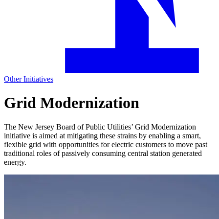
Other Initiatives​​​​‌ ‍ ​‍​‍‌‍ ‌ ​‍‌‍‍‌‌‍‌ ‌‍‍‌‌‍ ‍​‍​‍​ ‍‍​‍​‍‌ ​ ‌‍​‌‌‍ ‍‌‍‍‌‌ ‌​‌ ‍‌​‍ ‍‌‍‍‌‌‍ ​‍​‍​‍ ​​‍​‍‌‍‍​‌ ​‍‌‍‌‌‌‍‌‍​‍​‍​ ‍‍​‍​‍‌‍‍​‌ ‌​‌ ‌​‌ ​​​ ‍‍​‍ ​‍ ‌‍ ​‌‍ ‌‍​ ‌‍​‌‌‍ ​‌‍‍​‌‍ ‌ ​ ‌ ‌​​ ‍‍​ ​ ​ ​ ​ ​ ​ ​ ​‍ ‌‍‍‌‌‍ ‍‌ ‌​‌‍‌‌‌‍ ‍‌ ‌​​‍ ‌‍‌‌‌‍‌​‌‍‍‌‌ ‌​​‍ ‌‍ ‌‌‍ ‌‍‌​‌‍‌‌​ ‌‌ ​​‌ ​‍‌‍‌‌‌ ​ ‌‍‌‌‌‍ ‍‌ ‌​‌‍​‌‌ ‌​‌‍‍‌‌‍ ‌‍ ‍​ ‍ ‌‍‍‌‌‍‌​​ ‌​ ‌ ​ ‍​​ ‍‌​ ​ ​ ​ ​ ‍​‌‍​‌​ ‌‌​‍ ‌​ ‌​​ ‌ ​ ​​‌‍‌‌​‍ ‌​ ‌​‌‍​ ​ ‍‌​ ‌ ​‍ ‌​ ‍​​ ​ ‌‍​‍‌‍‌‌​‍ ‌‌‍​‌​ ​​​ ‍​‌‍‌​​ ​‍​ ‌ ​ ‍​​ ‌‌​ ‍​​ ‍​​ ‍​‌‍‌​​ ‍ ‌ ‌​‌ ‍‌‌ ​​‌‍‌‌​ ‌‌ ‌​‌‍‌‌‌‍​ ‌‍‍​‌‍ ‍‌‍ ‌‍ ​‌‍ ‌‍‌ ‌ ‍‌​ ‍ ‌ ​​‌‍​‌‌ ‌​‌‍‍​​ ‌‌ ‌​‌‍‍‌‌ ‌​‌‍ ​‌‍‌‌​ ‌‍​‍‌‍​‌‌ ​ ‌‍‌‌‌‌‌‌‌ ​‍‌‍ ​​ ‌‌‍‍​‌ ‌​‌ ‌​‌ ​​​‍‌‌​ ​ ‌​​‌​‍‌‌​ ​‍‌​‌‍​‍‌‌​ ​‍‌​‌‍‌‍ ​‌‍ ‌‍​ ‌‍​‌‌‍ ​‌‍‍​‌‍ ‌ ​ ‌ ‌​​‍‌‌​ ​ ‌​​‌​ ​ ​ ​ ​ ​ ​ ​ ​‍‌‍‌‍‍‌‌‍‌​​ ‌​ ‌ ​ ‍​​ ‍‌​ ​ ​ ​ ​ ‍​‌‍​‌​ ‌‌​‍ ‌​ ‌​​ ‌ ​ ​​‌‍‌‌​‍ ‌​ ‌​‌‍​ ​ ‍‌​ ‌ ​‍ ‌​ ‍​​ ​ ‌‍​‍‌‍‌‌​‍ ‌‌‍​‌​ ​​​ ‍​‌‍‌​​ ​‍​ ‌ ​ ‍​​ ‌‌​ ‍​​ ‍​​ ‍​‌‍‌​​‍‌‍‌ ‌​‌ ‍‌‌ ​​‌‍‌‌​ ‌‌ ‌​‌‍‌‌‌‍​ ‌‍‍​‌‍ ‍‌‍ ‌‍ ​‌‍ ‌‍‌ ‌ ‍‌​‍‌‍‌ ​​‌‍​‌‌ ‌​‌‍‍​​ ‌‌ ‌​‌‍‍‌‌ ‌​‌‍ ​‌‍‌‌​‍‌‍‌ ​​‌‍‌‌‌ ​‍‌ ​ ‌ ​​‌‍‌‌‌‍​ ‌ ‌​‌‍‍‌‌ ‌‍‌‍‌‌​ ‌‌ ​​‌ ‌‌‌‍​‍‌‍ ​‌‍‍‌‌ ​ ‌‍‍​‌‍‌‌‌‍‌​​‍​‍‌ ‌
Grid Modernization
The New Jersey Board of Public Utilities’ Grid Modernization
initiative is aimed at mitigating these strains by enabling a smart,
flexible grid with opportunities for electric customers to move past
traditional roles of passively consuming central station generated
energy.​​​​‌ ‍ ​‍​‍‌‍ ‌ ​‍‌‍‍‌‌‍‌ ‌‍‍‌‌‍ ‍​‍​‍​ ‍‍​‍​‍‌ ​ ‌‍​‌‌‍ ‍‌‍‍‌‌ ‌​‌ ‍‌​‍ ‍‌‍‍‌‌‍ ​‍​‍​‍ ​​‍​‍‌‍‍​‌ ​‍‌‍‌‌‌‍‌‍​‍​‍​ ‍‍​‍​‍‌‍‍​‌ ‌​‌ ‌​‌ ​​​ ‍‍​‍ ​‍ ‌‍ ​‌‍ ‌‍​ ‌‍​‌‌‍ ​‌‍‍​‌‍ ‌ ​ ‌ ‌​​ ‍‍​ ​ ​ ​ ​ ​ ​ ​ ​‍ ‌‍‍‌‌‍ ‍‌ ‌​‌‍‌‌‌‍ ‍‌ ‌​​‍ ‌‍‌‌‌‍‌​‌‍‍‌‌ ‌​​‍ ‌‍ ‌‌‍ ‌‍‌​‌‍‌‌​ ‌‌ ​​‌ ​‍‌‍‌‌‌ ​ ‌‍‌‌‌‍ ‍‌ ‌​‌‍​‌‌ ‌​‌‍‍‌‌‍ ‌‍ ‍​ ‍ ‌‍‍‌‌‍‌​​ ‌​ ‌​‌‍‌‍​ ‌‍​ ‍‌​ ‌‌​ ​‌​ ‍​‌‍‌‍​‍ ‌​ ​ ​ ‌‍​ ​​​ ​ ​‍ ‌​ ‌​​ ‍​‌‍‌​​ ‌‍​‍ ‌​ ‍​‌‍​‍‌‍‌‍​ ‍​​‍ ‌​ ‍​​ ​​​ ​ ​ ‌‌​ ‌ ‌‍‌​​ ​​‌‍​‌​ ‌​​ ‍‌‌‍‌‍​ ‌‌​ ‍ ‌ ‌​‌ ‍‌‌ ​​‌‍‌‌​ ‌‌ ​​‌ ​‍‌‍ ‌‍‌ ‌ ​‍‌‍​‌‌‍ ‌​ ‍ ‌ ​​‌‍​‌‌ ‌​‌‍‍​​ ‌‌‍‍​‌‍‌‌‌ ​‍‌‍ ​‍ ‍‌‍​ ‌‍ ‌‍ ‍‌ ‌​‌‍‌‌‌‍ ‍‌ ‌​​‍‌‌​ ‌‌‌​​‍‌‌ ‌‍‍ ‌‍‌‌‌ ‍‌​‍‌‌​ ​ ‌​‌​​‍‌‌​ ​ ‌​‌​​‍‌‌​ ​‍​ ​‍‌‍​‍​ ‍‌​ ​​​ ​ ‌‍‌‌‌‍‌​​ ‌​​ ​‌​ ‍​‌‍‌​​ ​​​ ​‌​‍‌‌​ ​‍​ ​‍​‍‌‌​ ‌‌‌​‌​​‍ ‍‌‍​ ‌‍‍​‌‍‍‌‌‍ ​‌‍‌​‌ ​‍‌‍‌‌‌‍ ‍​‍‌‌​ ‌‌‌​​‍‌‌ ‌‍‍ ‌‍‌‌‌ ‍‌​‍‌‌​ ​ ‌​‌​​‍‌‌​ ​ ‌​‌​​‍‌‌​ ​‍​ ​‍‌‍‌‌​ ​ ​ ‌​‌‍​‌​ ​‌‌‍‌‌‌‍‌​‌‍‌​​ ‌‌‌‍‌‌​ ​‌​ ‌‍​‍‌‌​ ​‍​ ​‍​‍‌‌​ ‌‌‌​‌​​‍ ‍‌ ‌​‌‍‌‌‌ ‍​‌ ‌​​ ‌‍​‍‌‍​‌‌ ​ ‌‍‌‌‌‌‌‌‌ ​‍‌‍ ​​ ‌‌‍‍​‌ ‌​‌ ‌​‌ ​​​‍‌‌​ ​ ‌​​‌​‍‌‌​ ​‍‌​‌‍​‍‌‌​ ​‍‌​‌‍‌‍ ​‌‍ ‌‍​ ‌‍​‌‌‍ ​‌‍‍​‌‍ ‌ ​ ‌ ‌​​‍‌‌​ ​ ‌​​‌​ ​ ​ ​ ​ ​ ​ ​ ​‍‌‍‌‍‍‌‌‍‌​​ ‌​ ‌​‌‍‌‍​ ‌‍​ ‍‌​ ‌‌​ ​‌​ ‍​‌‍‌‍​‍ ‌​ ​ ​ ‌‍​ ​​​ ​ ​‍ ‌​ ‌​​ ‍​‌‍‌​​ ‌‍​‍ ‌​ ‍​‌‍​‍‌‍‌‍​ ‍​​‍ ‌​ ‍​​ ​​​ ​ ​ ‌‌​ ‌ ‌‍‌​​ ​​‌‍​‌​ ‌​​ ‍‌‌‍‌‍​ ‌‌​‍‌‍‌ ‌​‌ ‍‌‌ ​​‌‍‌‌​ ‌‌ ​​‌ ​‍‌‍ ‌‍‌ ‌ ​‍‌‍​‌‌‍ ‌​‍‌‍‌ ​​‌‍​‌‌ ‌​‌‍‍​​ ‌‌‍‍​‌‍‌‌‌ ​‍‌‍ ​‍ ‍‌‍​ ‌‍ ‌‍ ‍‌ ‌​‌‍‌‌‌‍ ‍‌ ‌​​‍‌‌​ ‌‌‌​​‍‌‌ ‌‍‍ ‌‍‌‌‌ ‍‌​‍‌‌​ ​ ‌​‌​​‍‌‌​ ​ ‌​‌​​‍‌‌​ ​‍​ ​‍‌‍​‍​ ‍‌​ ​​​ ​ ‌‍‌‌‌‍‌​​ ‌​​ ​‌​ ‍​‌‍‌​​ ​​​ ​‌​‍‌‌​ ​‍​ ​‍​‍‌‌​ ‌‌‌​‌​​‍ ‍‌‍​ ‌‍‍​‌‍‍‌‌‍ ​‌‍‌​‌ ​‍‌‍‌‌‌‍ ‍​‍‌‌​ ‌‌‌​​‍‌‌ ‌‍‍ ‌‍‌‌‌ ‍‌​‍‌‌​ ​ ‌​‌​​‍‌‌​ ​ ‌​‌​​‍‌‌​ ​‍​ ​‍‌‍‌‌​ ​ ​ ‌​‌‍​‌​ ​‌‌‍‌‌‌‍‌​‌‍‌​​ ‌‌‌‍‌‌​ ​‌​ ‌‍​‍‌‌​ ​‍​ ​‍​‍‌‌​ ‌‌‌​‌​​‍ ‍‌ ‌​‌‍‌‌‌ ‍​‌ ‌​​‍‌‍‌ ​​‌‍‌‌‌ ​‍‌ ​ ‌ ​​‌‍‌‌‌‍​ ‌ ‌​‌‍‍‌‌ ‌‍‌‍‌‌​ ‌‌ ​​‌ ‌‌‌‍​‍‌‍ ​‌‍‍‌‌ ​ ‌‍‍​‌‍‌‌‌‍‌​​‍​‍‌ ‌