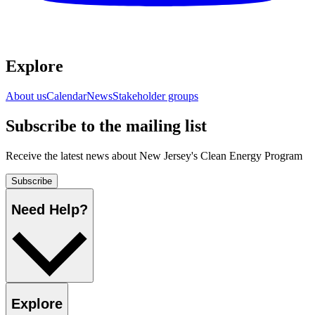
Explore​​​​‌ ‍ ​‍​‍‌‍ ‌ ​‍‌‍‍‌‌‍‌ ‌‍‍‌‌‍ ‍​‍​‍​ ‍‍​‍​‍‌ ​ ‌‍​‌‌‍ ‍‌‍‍‌‌ ‌​‌ ‍‌​‍ ‍‌‍‍‌‌‍ ​‍​‍​‍ ​​‍​‍‌‍‍​‌ ​‍‌‍‌‌‌‍‌‍​‍​‍​ ‍‍​‍​‍‌‍‍​‌ ‌​‌ ‌​‌ ​​​ ‍‍​‍ ​‍ ‌‍ ​‌‍ ‌‍​ ‌‍​‌‌‍ ​‌‍‍​‌‍ ‌ ​ ‌ ‌​​ ‍‍​ ​ ​ ​ ​ ​ ​ ​ ​‍ ‌‍‍‌‌‍ ‍‌ ‌​‌‍‌‌‌‍ ‍‌ ‌​​‍ ‌‍‌‌‌‍‌​‌‍‍‌‌ ‌​​‍ ‌‍ ‌‌‍ ‌‍‌​‌‍‌‌​ ‌‌ ​​‌ ​‍‌‍‌‌‌ ​ ‌‍‌‌‌‍ ‍‌ ‌​‌‍​‌‌ ‌​‌‍‍‌‌‍ ‌‍ ‍​ ‍ ‌‍‍‌‌‍‌​​ ‌‌ ​ ‌‍‍‌‌ ‌​‌‍‌‌‌​‌‍‌‍ ‌‍ ‌ ‌​‌‍‌‌‌ ​‍​ ‍ ‌ ‌​‌ ‍‌‌ ​​‌‍‌‌​ ‌‌‍‌‍‌‍ ‌‍ ‌ ‌​‌‍‌‌‌ ​‍​ ‍ ‌ ​​‌‍​‌‌ ‌​‌‍‍​​ ‌‌‍ ‌‌‍‌‌‌‍ ‍‌ ‌‌‌ ​ ​‍‌‌​ ‌‌‌​​‍‌‌ ‌‍‍ ‌‍‌‌‌ ‍‌​‍‌‌​ ​ ‌​‌​​‍‌‌​ ​ ‌​‌​​‍‌‌​ ​‍​ ​‍‌‍​‌​ ‍‌‌‍‌‍​ ​​‌‍‌​​ ​​​ ‌​​ ​​​ ​ ​ ​‌​ ‌‍​ ‌ ​‍‌‌​ ​‍​ ​‍​‍‌‌​ ‌‌‌​‌​​‍ ‍‌‍‍​‌‍‌‌‌‍​‌‌‍‌​‌‍‍‌‌‍ ‍‌‍‌ ​ ‌‍​‍‌‍​‌‌ ​ ‌‍‌‌‌‌‌‌‌ ​‍‌‍ ​​ ‌‌‍‍​‌ ‌​‌ ‌​‌ ​​​‍‌‌​ ​ ‌​​‌​‍‌‌​ ​‍‌​‌‍​‍‌‌​ ​‍‌​‌‍‌‍ ​‌‍ ‌‍​ ‌‍​‌‌‍ ​‌‍‍​‌‍ ‌ ​ ‌ ‌​​‍‌‌​ ​ ‌​​‌​ ​ ​ ​ ​ ​ ​ ​ ​‍‌‍‌‍‍‌‌‍‌​​ ‌‌ ​ ‌‍‍‌‌ ‌​‌‍‌‌‌​‌‍‌‍ ‌‍ ‌ ‌​‌‍‌‌‌ ​‍​‍‌‍‌ ‌​‌ ‍‌‌ ​​‌‍‌‌​ ‌‌‍‌‍‌‍ ‌‍ ‌ ‌​‌‍‌‌‌ ​‍​‍‌‍‌ ​​‌‍​‌‌ ‌​‌‍‍​​ ‌‌‍ ‌‌‍‌‌‌‍ ‍‌ ‌‌‌ ​ ​‍‌‌​ ‌‌‌​​‍‌‌ ‌‍‍ ‌‍‌‌‌ ‍‌​‍‌‌​ ​ ‌​‌​​‍‌‌​ ​ ‌​‌​​‍‌‌​ ​‍​ ​‍‌‍​‌​ ‍‌‌‍‌‍​ ​​‌‍‌​​ ​​​ ‌​​ ​​​ ​ ​ ​‌​ ‌‍​ ‌ ​‍‌‌​ ​‍​ ​‍​‍‌‌​ ‌‌‌​‌​​‍ ‍‌‍‍​‌‍‌‌‌‍​‌‌‍‌​‌‍‍‌‌‍ ‍‌‍‌ ​‍‌‍‌ ​​‌‍‌‌‌ ​‍‌ ​ ‌ ​​‌‍‌‌‌‍​ ‌ ‌​‌‍‍‌‌ ‌‍‌‍‌‌​ ‌‌ ​​‌ ‌‌‌‍​‍‌‍ ​‌‍‍‌‌ ​ ‌‍‍​‌‍‌‌‌‍‌​​‍​‍‌ ‌
About us​​​​‌ ‍ ​‍​‍‌‍ ‌ ​‍‌‍‍‌‌‍‌ ‌‍‍‌‌‍ ‍​‍​‍​ ‍‍​‍​‍‌ ​ ‌‍​‌‌‍ ‍‌‍‍‌‌ ‌​‌ ‍‌​‍ ‍‌‍‍‌‌‍ ​‍​‍​‍ ​​‍​‍‌‍‍​‌ ​‍‌‍‌‌‌‍‌‍​‍​‍​ ‍‍​‍​‍‌‍‍​‌ ‌​‌ ‌​‌ ​​​ ‍‍​‍ ​‍ ‌‍ ​‌‍ ‌‍​ ‌‍​‌‌‍ ​‌‍‍​‌‍ ‌ ​ ‌ ‌​​ ‍‍​ ​ ​ ​ ​ ​ ​ ​ ​‍ ‌‍‍‌‌‍ ‍‌ ‌​‌‍‌‌‌‍ ‍‌ ‌​​‍ ‌‍‌‌‌‍‌​‌‍‍‌‌ ‌​​‍ ‌‍ ‌‌‍ ‌‍‌​‌‍‌‌​ ‌‌ ​​‌ ​‍‌‍‌‌‌ ​ ‌‍‌‌‌‍ ‍‌ ‌​‌‍​‌‌ ‌​‌‍‍‌‌‍ ‌‍ ‍​ ‍ ‌‍‍‌‌‍‌​​ ‌‌ ​ ‌‍‍‌‌ ‌​‌‍‌‌‌​‌‍‌‍ ‌‍ ‌ ‌​‌‍‌‌‌ ​‍​ ‍ ‌ ‌​‌ ‍‌‌ ​​‌‍‌‌​ ‌‌‍‌‍‌‍ ‌‍ ‌ ‌​‌‍‌‌‌ ​‍​ ‍ ‌ ​​‌‍​‌‌ ‌​‌‍‍​​ ‌‌‍ ‌‌‍‌‌‌‍ ‍‌ ‌‌‌ ​ ​‍‌‌​ ‌‌‌​​‍‌‌ ‌‍‍ ‌‍‌‌‌ ‍‌​‍‌‌​ ​ ‌​‌​​‍‌‌​ ​ ‌​‌​​‍‌‌​ ​‍​ ​‍‌‍​‌​ ‍‌‌‍‌‍​ ​​‌‍‌​​ ​​​ ‌​​ ​​​ ​ ​ ​‌​ ‌‍​ ‌ ​‍‌‌​ ​‍​ ​‍​‍‌‌​ ‌‌‌​‌​​‍ ‍‌‍‍‌‌ ‌​‌‍‌‌‌‍ ‌‌ ​ ​‍‌‌​ ‌‌‌​​‍‌‌ ‌‍‍ ‌‍‌‌‌ ‍‌​‍‌‌​ ​ ‌​‌​​‍‌‌​ ​ ‌​‌​​‍‌‌​ ​‍​ ​‍​ ​​‌‍‌‌‌‍‌​​ ‌ ​ ​‍​ ​‍​ ​​‌‍‌‍​ ‌‍​ ‌​‌‍‌‍‌‍​‍​‍‌‌​ ​‍​ ​‍​‍‌‌​ ‌‌‌​‌​​‍ ‍‌ ‌​‌‍‌‌‌ ‍​‌ ‌​​ ‌‍​‍‌‍​‌‌ ​ ‌‍‌‌‌‌‌‌‌ ​‍‌‍ ​​ ‌‌‍‍​‌ ‌​‌ ‌​‌ ​​​‍‌‌​ ​ ‌​​‌​‍‌‌​ ​‍‌​‌‍​‍‌‌​ ​‍‌​‌‍‌‍ ​‌‍ ‌‍​ ‌‍​‌‌‍ ​‌‍‍​‌‍ ‌ ​ ‌ ‌​​‍‌‌​ ​ ‌​​‌​ ​ ​ ​ ​ ​ ​ ​ ​‍‌‍‌‍‍‌‌‍‌​​ ‌‌ ​ ‌‍‍‌‌ ‌​‌‍‌‌‌​‌‍‌‍ ‌‍ ‌ ‌​‌‍‌‌‌ ​‍​‍‌‍‌ ‌​‌ ‍‌‌ ​​‌‍‌‌​ ‌‌‍‌‍‌‍ ‌‍ ‌ ‌​‌‍‌‌‌ ​‍​‍‌‍‌ ​​‌‍​‌‌ ‌​‌‍‍​​ ‌‌‍ ‌‌‍‌‌‌‍ ‍‌ ‌‌‌ ​ ​‍‌‌​ ‌‌‌​​‍‌‌ ‌‍‍ ‌‍‌‌‌ ‍‌​‍‌‌​ ​ ‌​‌​​‍‌‌​ ​ ‌​‌​​‍‌‌​ ​‍​ ​‍‌‍​‌​ ‍‌‌‍‌‍​ ​​‌‍‌​​ ​​​ ‌​​ ​​​ ​ ​ ​‌​ ‌‍​ ‌ ​‍‌‌​ ​‍​ ​‍​‍‌‌​ ‌‌‌​‌​​‍ ‍‌‍‍‌‌ ‌​‌‍‌‌‌‍ ‌‌ ​ ​‍‌‌​ ‌‌‌​​‍‌‌ ‌‍‍ ‌‍‌‌‌ ‍‌​‍‌‌​ ​ ‌​‌​​‍‌‌​ ​ ‌​‌​​‍‌‌​ ​‍​ ​‍​ ​​‌‍‌‌‌‍‌​​ ‌ ​ ​‍​ ​‍​ ​​‌‍‌‍​ ‌‍​ ‌​‌‍‌‍‌‍​‍​‍‌‌​ ​‍​ ​‍​‍‌‌​ ‌‌‌​‌​​‍ ‍‌ ‌​‌‍‌‌‌ ‍​‌ ‌​​‍‌‍‌ ​​‌‍‌‌‌ ​‍‌ ​ ‌ ​​‌‍‌‌‌‍​ ‌ ‌​‌‍‍‌‌ ‌‍‌‍‌‌​ ‌‌ ​​‌ ‌‌‌‍​‍‌‍ ​‌‍‍‌‌ ​ ‌‍‍​‌‍‌‌‌‍‌​​‍​‍‌ ‌
Calendar​​​​‌ ‍ ​‍​‍‌‍ ‌ ​‍‌‍‍‌‌‍‌ ‌‍‍‌‌‍ ‍​‍​‍​ ‍‍​‍​‍‌ ​ ‌‍​‌‌‍ ‍‌‍‍‌‌ ‌​‌ ‍‌​‍ ‍‌‍‍‌‌‍ ​‍​‍​‍ ​​‍​‍‌‍‍​‌ ​‍‌‍‌‌‌‍‌‍​‍​‍​ ‍‍​‍​‍‌‍‍​‌ ‌​‌ ‌​‌ ​​​ ‍‍​‍ ​‍ ‌‍ ​‌‍ ‌‍​ ‌‍​‌‌‍ ​‌‍‍​‌‍ ‌ ​ ‌ ‌​​ ‍‍​ ​ ​ ​ ​ ​ ​ ​ ​‍ ‌‍‍‌‌‍ ‍‌ ‌​‌‍‌‌‌‍ ‍‌ ‌​​‍ ‌‍‌‌‌‍‌​‌‍‍‌‌ ‌​​‍ ‌‍ ‌‌‍ ‌‍‌​‌‍‌‌​ ‌‌ ​​‌ ​‍‌‍‌‌‌ ​ ‌‍‌‌‌‍ ‍‌ ‌​‌‍​‌‌ ‌​‌‍‍‌‌‍ ‌‍ ‍​ ‍ ‌‍‍‌‌‍‌​​ ‌‌ ​ ‌‍‍‌‌ ‌​‌‍‌‌‌​‌‍‌‍ ‌‍ ‌ ‌​‌‍‌‌‌ ​‍​ ‍ ‌ ‌​‌ ‍‌‌ ​​‌‍‌‌​ ‌‌‍‌‍‌‍ ‌‍ ‌ ‌​‌‍‌‌‌ ​‍​ ‍ ‌ ​​‌‍​‌‌ ‌​‌‍‍​​ ‌‌‍ ‌‌‍‌‌‌‍ ‍‌ ‌‌‌ ​ ​‍‌‌​ ‌‌‌​​‍‌‌ ‌‍‍ ‌‍‌‌‌ ‍‌​‍‌‌​ ​ ‌​‌​​‍‌‌​ ​ ‌​‌​​‍‌‌​ ​‍​ ​‍‌‍​‌​ ‍‌‌‍‌‍​ ​​‌‍‌​​ ​​​ ‌​​ ​​​ ​ ​ ​‌​ ‌‍​ ‌ ​‍‌‌​ ​‍​ ​‍​‍‌‌​ ‌‌‌​‌​​‍ ‍‌‍‍‌‌ ‌​‌‍‌‌‌‍ ‌‌ ​ ​‍‌‌​ ‌‌‌​​‍‌‌ ‌‍‍ ‌‍‌‌‌ ‍‌​‍‌‌​ ​ ‌​‌​​‍‌‌​ ​ ‌​‌​​‍‌‌​ ​‍​ ​‍‌‍‌‍​ ‍​​ ‌​​ ​‍‌‍‌​‌‍‌‌​ ‌ ‌‍‌​‌‍‌‍‌‍‌​​ ‌ ​ ​‍​‍‌‌​ ​‍​ ​‍​‍‌‌​ ‌‌‌​‌​​‍ ‍‌ ‌​‌‍‌‌‌ ‍​‌ ‌​​ ‌‍​‍‌‍​‌‌ ​ ‌‍‌‌‌‌‌‌‌ ​‍‌‍ ​​ ‌‌‍‍​‌ ‌​‌ ‌​‌ ​​​‍‌‌​ ​ ‌​​‌​‍‌‌​ ​‍‌​‌‍​‍‌‌​ ​‍‌​‌‍‌‍ ​‌‍ ‌‍​ ‌‍​‌‌‍ ​‌‍‍​‌‍ ‌ ​ ‌ ‌​​‍‌‌​ ​ ‌​​‌​ ​ ​ ​ ​ ​ ​ ​ ​‍‌‍‌‍‍‌‌‍‌​​ ‌‌ ​ ‌‍‍‌‌ ‌​‌‍‌‌‌​‌‍‌‍ ‌‍ ‌ ‌​‌‍‌‌‌ ​‍​‍‌‍‌ ‌​‌ ‍‌‌ ​​‌‍‌‌​ ‌‌‍‌‍‌‍ ‌‍ ‌ ‌​‌‍‌‌‌ ​‍​‍‌‍‌ ​​‌‍​‌‌ ‌​‌‍‍​​ ‌‌‍ ‌‌‍‌‌‌‍ ‍‌ ‌‌‌ ​ ​‍‌‌​ ‌‌‌​​‍‌‌ ‌‍‍ ‌‍‌‌‌ ‍‌​‍‌‌​ ​ ‌​‌​​‍‌‌​ ​ ‌​‌​​‍‌‌​ ​‍​ ​‍‌‍​‌​ ‍‌‌‍‌‍​ ​​‌‍‌​​ ​​​ ‌​​ ​​​ ​ ​ ​‌​ ‌‍​ ‌ ​‍‌‌​ ​‍​ ​‍​‍‌‌​ ‌‌‌​‌​​‍ ‍‌‍‍‌‌ ‌​‌‍‌‌‌‍ ‌‌ ​ ​‍‌‌​ ‌‌‌​​‍‌‌ ‌‍‍ ‌‍‌‌‌ ‍‌​‍‌‌​ ​ ‌​‌​​‍‌‌​ ​ ‌​‌​​‍‌‌​ ​‍​ ​‍‌‍‌‍​ ‍​​ ‌​​ ​‍‌‍‌​‌‍‌‌​ ‌ ‌‍‌​‌‍‌‍‌‍‌​​ ‌ ​ ​‍​‍‌‌​ ​‍​ ​‍​‍‌‌​ ‌‌‌​‌​​‍ ‍‌ ‌​‌‍‌‌‌ ‍​‌ ‌​​‍‌‍‌ ​​‌‍‌‌‌ ​‍‌ ​ ‌ ​​‌‍‌‌‌‍​ ‌ ‌​‌‍‍‌‌ ‌‍‌‍‌‌​ ‌‌ ​​‌ ‌‌‌‍​‍‌‍ ​‌‍‍‌‌ ​ ‌‍‍​‌‍‌‌‌‍‌​​‍​‍‌ ‌
News​​​​‌ ‍ ​‍​‍‌‍ ‌ ​‍‌‍‍‌‌‍‌ ‌‍‍‌‌‍ ‍​‍​‍​ ‍‍​‍​‍‌ ​ ‌‍​‌‌‍ ‍‌‍‍‌‌ ‌​‌ ‍‌​‍ ‍‌‍‍‌‌‍ ​‍​‍​‍ ​​‍​‍‌‍‍​‌ ​‍‌‍‌‌‌‍‌‍​‍​‍​ ‍‍​‍​‍‌‍‍​‌ ‌​‌ ‌​‌ ​​​ ‍‍​‍ ​‍ ‌‍ ​‌‍ ‌‍​ ‌‍​‌‌‍ ​‌‍‍​‌‍ ‌ ​ ‌ ‌​​ ‍‍​ ​ ​ ​ ​ ​ ​ ​ ​‍ ‌‍‍‌‌‍ ‍‌ ‌​‌‍‌‌‌‍ ‍‌ ‌​​‍ ‌‍‌‌‌‍‌​‌‍‍‌‌ ‌​​‍ ‌‍ ‌‌‍ ‌‍‌​‌‍‌‌​ ‌‌ ​​‌ ​‍‌‍‌‌‌ ​ ‌‍‌‌‌‍ ‍‌ ‌​‌‍​‌‌ ‌​‌‍‍‌‌‍ ‌‍ ‍​ ‍ ‌‍‍‌‌‍‌​​ ‌‌ ​ ‌‍‍‌‌ ‌​‌‍‌‌‌​‌‍‌‍ ‌‍ ‌ ‌​‌‍‌‌‌ ​‍​ ‍ ‌ ‌​‌ ‍‌‌ ​​‌‍‌‌​ ‌‌‍‌‍‌‍ ‌‍ ‌ ‌​‌‍‌‌‌ ​‍​ ‍ ‌ ​​‌‍​‌‌ ‌​‌‍‍​​ ‌‌‍ ‌‌‍‌‌‌‍ ‍‌ ‌‌‌ ​ ​‍‌‌​ ‌‌‌​​‍‌‌ ‌‍‍ ‌‍‌‌‌ ‍‌​‍‌‌​ ​ ‌​‌​​‍‌‌​ ​ ‌​‌​​‍‌‌​ ​‍​ ​‍‌‍​‌​ ‍‌‌‍‌‍​ ​​‌‍‌​​ ​​​ ‌​​ ​​​ ​ ​ ​‌​ ‌‍​ ‌ ​‍‌‌​ ​‍​ ​‍​‍‌‌​ ‌‌‌​‌​​‍ ‍‌‍‍‌‌ ‌​‌‍‌‌‌‍ ‌‌ ​ ​‍‌‌​ ‌‌‌​​‍‌‌ ‌‍‍ ‌‍‌‌‌ ‍‌​‍‌‌​ ​ ‌​‌​​‍‌‌​ ​ ‌​‌​​‍‌‌​ ​‍​ ​‍‌‍​ ‌‍​‍​ ‍​​ ​​​ ‍‌​ ‌‍​ ​‍​ ‌‍​ ​‍‌‍​‍​ ‍‌​ ​‌​‍‌‌​ ​‍​ ​‍​‍‌‌​ ‌‌‌​‌​​‍ ‍‌ ‌​‌‍‌‌‌ ‍​‌ ‌​​ ‌‍​‍‌‍​‌‌ ​ ‌‍‌‌‌‌‌‌‌ ​‍‌‍ ​​ ‌‌‍‍​‌ ‌​‌ ‌​‌ ​​​‍‌‌​ ​ ‌​​‌​‍‌‌​ ​‍‌​‌‍​‍‌‌​ ​‍‌​‌‍‌‍ ​‌‍ ‌‍​ ‌‍​‌‌‍ ​‌‍‍​‌‍ ‌ ​ ‌ ‌​​‍‌‌​ ​ ‌​​‌​ ​ ​ ​ ​ ​ ​ ​ ​‍‌‍‌‍‍‌‌‍‌​​ ‌‌ ​ ‌‍‍‌‌ ‌​‌‍‌‌‌​‌‍‌‍ ‌‍ ‌ ‌​‌‍‌‌‌ ​‍​‍‌‍‌ ‌​‌ ‍‌‌ ​​‌‍‌‌​ ‌‌‍‌‍‌‍ ‌‍ ‌ ‌​‌‍‌‌‌ ​‍​‍‌‍‌ ​​‌‍​‌‌ ‌​‌‍‍​​ ‌‌‍ ‌‌‍‌‌‌‍ ‍‌ ‌‌‌ ​ ​‍‌‌​ ‌‌‌​​‍‌‌ ‌‍‍ ‌‍‌‌‌ ‍‌​‍‌‌​ ​ ‌​‌​​‍‌‌​ ​ ‌​‌​​‍‌‌​ ​‍​ ​‍‌‍​‌​ ‍‌‌‍‌‍​ ​​‌‍‌​​ ​​​ ‌​​ ​​​ ​ ​ ​‌​ ‌‍​ ‌ ​‍‌‌​ ​‍​ ​‍​‍‌‌​ ‌‌‌​‌​​‍ ‍‌‍‍‌‌ ‌​‌‍‌‌‌‍ ‌‌ ​ ​‍‌‌​ ‌‌‌​​‍‌‌ ‌‍‍ ‌‍‌‌‌ ‍‌​‍‌‌​ ​ ‌​‌​​‍‌‌​ ​ ‌​‌​​‍‌‌​ ​‍​ ​‍‌‍​ ‌‍​‍​ ‍​​ ​​​ ‍‌​ ‌‍​ ​‍​ ‌‍​ ​‍‌‍​‍​ ‍‌​ ​‌​‍‌‌​ ​‍​ ​‍​‍‌‌​ ‌‌‌​‌​​‍ ‍‌ ‌​‌‍‌‌‌ ‍​‌ ‌​​‍‌‍‌ ​​‌‍‌‌‌ ​‍‌ ​ ‌ ​​‌‍‌‌‌‍​ ‌ ‌​‌‍‍‌‌ ‌‍‌‍‌‌​ ‌‌ ​​‌ ‌‌‌‍​‍‌‍ ​‌‍‍‌‌ ​ ‌‍‍​‌‍‌‌‌‍‌​​‍​‍‌ ‌
Stakeholder groups​​​​‌ ‍ ​‍​‍‌‍ ‌ ​‍‌‍‍‌‌‍‌ ‌‍‍‌‌‍ ‍​‍​‍​ ‍‍​‍​‍‌ ​ ‌‍​‌‌‍ ‍‌‍‍‌‌ ‌​‌ ‍‌​‍ ‍‌‍‍‌‌‍ ​‍​‍​‍ ​​‍​‍‌‍‍​‌ ​‍‌‍‌‌‌‍‌‍​‍​‍​ ‍‍​‍​‍‌‍‍​‌ ‌​‌ ‌​‌ ​​​ ‍‍​‍ ​‍ ‌‍ ​‌‍ ‌‍​ ‌‍​‌‌‍ ​‌‍‍​‌‍ ‌ ​ ‌ ‌​​ ‍‍​ ​ ​ ​ ​ ​ ​ ​ ​‍ ‌‍‍‌‌‍ ‍‌ ‌​‌‍‌‌‌‍ ‍‌ ‌​​‍ ‌‍‌‌‌‍‌​‌‍‍‌‌ ‌​​‍ ‌‍ ‌‌‍ ‌‍‌​‌‍‌‌​ ‌‌ ​​‌ ​‍‌‍‌‌‌ ​ ‌‍‌‌‌‍ ‍‌ ‌​‌‍​‌‌ ‌​‌‍‍‌‌‍ ‌‍ ‍​ ‍ ‌‍‍‌‌‍‌​​ ‌‌ ​ ‌‍‍‌‌ ‌​‌‍‌‌‌​‌‍‌‍ ‌‍ ‌ ‌​‌‍‌‌‌ ​‍​ ‍ ‌ ‌​‌ ‍‌‌ ​​‌‍‌‌​ ‌‌‍‌‍‌‍ ‌‍ ‌ ‌​‌‍‌‌‌ ​‍​ ‍ ‌ ​​‌‍​‌‌ ‌​‌‍‍​​ ‌‌‍ ‌‌‍‌‌‌‍ ‍‌ ‌‌‌ ​ ​‍‌‌​ ‌‌‌​​‍‌‌ ‌‍‍ ‌‍‌‌‌ ‍‌​‍‌‌​ ​ ‌​‌​​‍‌‌​ ​ ‌​‌​​‍‌‌​ ​‍​ ​‍‌‍​‌​ ‍‌‌‍‌‍​ ​​‌‍‌​​ ​​​ ‌​​ ​​​ ​ ​ ​‌​ ‌‍​ ‌ ​‍‌‌​ ​‍​ ​‍​‍‌‌​ ‌‌‌​‌​​‍ ‍‌‍‍‌‌ ‌​‌‍‌‌‌‍ ‌‌ ​ ​‍‌‌​ ‌‌‌​​‍‌‌ ‌‍‍ ‌‍‌‌‌ ‍‌​‍‌‌​ ​ ‌​‌​​‍‌‌​ ​ ‌​‌​​‍‌‌​ ​‍​ ​‍‌‍​‌‌‍‌​​ ‌‌​ ​​​ ​‍‌‍​‍‌‍​‌‌‍‌‌​ ‌​​ ‍‌‌‍‌‍​ ‌​​‍‌‌​ ​‍​ ​‍​‍‌‌​ ‌‌‌​‌​​‍ ‍‌ ‌​‌‍‌‌‌ ‍​‌ ‌​​ ‌‍​‍‌‍​‌‌ ​ ‌‍‌‌‌‌‌‌‌ ​‍‌‍ ​​ ‌‌‍‍​‌ ‌​‌ ‌​‌ ​​​‍‌‌​ ​ ‌​​‌​‍‌‌​ ​‍‌​‌‍​‍‌‌​ ​‍‌​‌‍‌‍ ​‌‍ ‌‍​ ‌‍​‌‌‍ ​‌‍‍​‌‍ ‌ ​ ‌ ‌​​‍‌‌​ ​ ‌​​‌​ ​ ​ ​ ​ ​ ​ ​ ​‍‌‍‌‍‍‌‌‍‌​​ ‌‌ ​ ‌‍‍‌‌ ‌​‌‍‌‌‌​‌‍‌‍ ‌‍ ‌ ‌​‌‍‌‌‌ ​‍​‍‌‍‌ ‌​‌ ‍‌‌ ​​‌‍‌‌​ ‌‌‍‌‍‌‍ ‌‍ ‌ ‌​‌‍‌‌‌ ​‍​‍‌‍‌ ​​‌‍​‌‌ ‌​‌‍‍​​ ‌‌‍ ‌‌‍‌‌‌‍ ‍‌ ‌‌‌ ​ ​‍‌‌​ ‌‌‌​​‍‌‌ ‌‍‍ ‌‍‌‌‌ ‍‌​‍‌‌​ ​ ‌​‌​​‍‌‌​ ​ ‌​‌​​‍‌‌​ ​‍​ ​‍‌‍​‌​ ‍‌‌‍‌‍​ ​​‌‍‌​​ ​​​ ‌​​ ​​​ ​ ​ ​‌​ ‌‍​ ‌ ​‍‌‌​ ​‍​ ​‍​‍‌‌​ ‌‌‌​‌​​‍ ‍‌‍‍‌‌ ‌​‌‍‌‌‌‍ ‌‌ ​ ​‍‌‌​ ‌‌‌​​‍‌‌ ‌‍‍ ‌‍‌‌‌ ‍‌​‍‌‌​ ​ ‌​‌​​‍‌‌​ ​ ‌​‌​​‍‌‌​ ​‍​ ​‍‌‍​‌‌‍‌​​ ‌‌​ ​​​ ​‍‌‍​‍‌‍​‌‌‍‌‌​ ‌​​ ‍‌‌‍‌‍​ ‌​​‍‌‌​ ​‍​ ​‍​‍‌‌​ ‌‌‌​‌​​‍ ‍‌ ‌​‌‍‌‌‌ ‍​‌ ‌​​‍‌‍‌ ​​‌‍‌‌‌ ​‍‌ ​ ‌ ​​‌‍‌‌‌‍​ ‌ ‌​‌‍‍‌‌ ‌‍‌‍‌‌​ ‌‌ ​​‌ ‌‌‌‍​‍‌‍ ​‌‍‍‌‌ ​ ‌‍‍​‌‍‌‌‌‍‌​​‍​‍‌ ‌
Subscribe to the mailing list​​​​‌ ‍ ​‍​‍‌‍ ‌ ​‍‌‍‍‌‌‍‌ ‌‍‍‌‌‍ ‍​‍​‍​ ‍‍​‍​‍‌ ​ ‌‍​‌‌‍ ‍‌‍‍‌‌ ‌​‌ ‍‌​‍ ‍‌‍‍‌‌‍ ​‍​‍​‍ ​​‍​‍‌‍‍​‌ ​‍‌‍‌‌‌‍‌‍​‍​‍​ ‍‍​‍​‍‌‍‍​‌ ‌​‌ ‌​‌ ​​​ ‍‍​‍ ​‍ ‌‍ ​‌‍ ‌‍​ ‌‍​‌‌‍ ​‌‍‍​‌‍ ‌ ​ ‌ ‌​​ ‍‍​ ​ ​ ​ ​ ​ ​ ​ ​‍ ‌‍‍‌‌‍ ‍‌ ‌​‌‍‌‌‌‍ ‍‌ ‌​​‍ ‌‍‌‌‌‍‌​‌‍‍‌‌ ‌​​‍ ‌‍ ‌‌‍ ‌‍‌​‌‍‌‌​ ‌‌ ​​‌ ​‍‌‍‌‌‌ ​ ‌‍‌‌‌‍ ‍‌ ‌​‌‍​‌‌ ‌​‌‍‍‌‌‍ ‌‍ ‍​ ‍ ‌‍‍‌‌‍‌​​ ‌‌ ​ ‌‍‍‌‌ ‌​‌‍‌‌‌​‌‍‌‍ ‌‍ ‌ ‌​‌‍‌‌‌ ​‍​ ‍ ‌ ‌​‌ ‍‌‌ ​​‌‍‌‌​ ‌‌‍‌‍‌‍ ‌‍ ‌ ‌​‌‍‌‌‌ ​‍​ ‍ ‌ ​​‌‍​‌‌ ‌​‌‍‍​​ ‌‌‍ ‍‌‍‌‌‌ ‌ ‌ ​ ‌‍ ​‌‍‌‌‌ ‌​‌ ‌​‌‍‌‌‌ ​‍​‍ ‍‌‍‍​‌‍‌‌‌‍​‌‌‍‌​‌‍‍‌‌‍ ‍‌‍‌ ​ ‌‍​‍‌‍​‌‌ ​ ‌‍‌‌‌‌‌‌‌ ​‍‌‍ ​​ ‌‌‍‍​‌ ‌​‌ ‌​‌ ​​​‍‌‌​ ​ ‌​​‌​‍‌‌​ ​‍‌​‌‍​‍‌‌​ ​‍‌​‌‍‌‍ ​‌‍ ‌‍​ ‌‍​‌‌‍ ​‌‍‍​‌‍ ‌ ​ ‌ ‌​​‍‌‌​ ​ ‌​​‌​ ​ ​ ​ ​ ​ ​ ​ ​‍‌‍‌‍‍‌‌‍‌​​ ‌‌ ​ ‌‍‍‌‌ ‌​‌‍‌‌‌​‌‍‌‍ ‌‍ ‌ ‌​‌‍‌‌‌ ​‍​‍‌‍‌ ‌​‌ ‍‌‌ ​​‌‍‌‌​ ‌‌‍‌‍‌‍ ‌‍ ‌ ‌​‌‍‌‌‌ ​‍​‍‌‍‌ ​​‌‍​‌‌ ‌​‌‍‍​​ ‌‌‍ ‍‌‍‌‌‌ ‌ ‌ ​ ‌‍ ​‌‍‌‌‌ ‌​‌ ‌​‌‍‌‌‌ ​‍​‍ ‍‌‍‍​‌‍‌‌‌‍​‌‌‍‌​‌‍‍‌‌‍ ‍‌‍‌ ​‍‌‍‌ ​​‌‍‌‌‌ ​‍‌ ​ ‌ ​​‌‍‌‌‌‍​ ‌ ‌​‌‍‍‌‌ ‌‍‌‍‌‌​ ‌‌ ​​‌ ‌‌‌‍​‍‌‍ ​‌‍‍‌‌ ​ ‌‍‍​‌‍‌‌‌‍‌​​‍​‍‌ ‌
Receive the latest news about New Jersey's Clean Energy Program​​​​‌ ‍ ​‍​‍‌‍ ‌ ​‍‌‍‍‌‌‍‌ ‌‍‍‌‌‍ ‍​‍​‍​ ‍‍​‍​‍‌ ​ ‌‍​‌‌‍ ‍‌‍‍‌‌ ‌​‌ ‍‌​‍ ‍‌‍‍‌‌‍ ​‍​‍​‍ ​​‍​‍‌‍‍​‌ ​‍‌‍‌‌‌‍‌‍​‍​‍​ ‍‍​‍​‍‌‍‍​‌ ‌​‌ ‌​‌ ​​​ ‍‍​‍ ​‍ ‌‍ ​‌‍ ‌‍​ ‌‍​‌‌‍ ​‌‍‍​‌‍ ‌ ​ ‌ ‌​​ ‍‍​ ​ ​ ​ ​ ​ ​ ​ ​‍ ‌‍‍‌‌‍ ‍‌ ‌​‌‍‌‌‌‍ ‍‌ ‌​​‍ ‌‍‌‌‌‍‌​‌‍‍‌‌ ‌​​‍ ‌‍ ‌‌‍ ‌‍‌​‌‍‌‌​ ‌‌ ​​‌ ​‍‌‍‌‌‌ ​ ‌‍‌‌‌‍ ‍‌ ‌​‌‍​‌‌ ‌​‌‍‍‌‌‍ ‌‍ ‍​ ‍ ‌‍‍‌‌‍‌​​ ‌‌ ​ ‌‍‍‌‌ ‌​‌‍‌‌‌​‌‍‌‍ ‌‍ ‌ ‌​‌‍‌‌‌ ​‍​ ‍ ‌ ‌​‌ ‍‌‌ ​​‌‍‌‌​ ‌‌‍‌‍‌‍ ‌‍ ‌ ‌​‌‍‌‌‌ ​‍​ ‍ ‌ ​​‌‍​‌‌ ‌​‌‍‍​​ ‌‌‍ ‍‌‍‌‌‌ ‌ ‌ ​ ‌‍ ​‌‍‌‌‌ ‌​‌ ‌​‌‍‌‌‌ ​‍​‍ ‍‌ ‌​‌‍‌‌‌ ‍​‌ ‌​​ ‌‍​‍‌‍​‌‌ ​ ‌‍‌‌‌‌‌‌‌ ​‍‌‍ ​​ ‌‌‍‍​‌ ‌​‌ ‌​‌ ​​​‍‌‌​ ​ ‌​​‌​‍‌‌​ ​‍‌​‌‍​‍‌‌​ ​‍‌​‌‍‌‍ ​‌‍ ‌‍​ ‌‍​‌‌‍ ​‌‍‍​‌‍ ‌ ​ ‌ ‌​​‍‌‌​ ​ ‌​​‌​ ​ ​ ​ ​ ​ ​ ​ ​‍‌‍‌‍‍‌‌‍‌​​ ‌‌ ​ ‌‍‍‌‌ ‌​‌‍‌‌‌​‌‍‌‍ ‌‍ ‌ ‌​‌‍‌‌‌ ​‍​‍‌‍‌ ‌​‌ ‍‌‌ ​​‌‍‌‌​ ‌‌‍‌‍‌‍ ‌‍ ‌ ‌​‌‍‌‌‌ ​‍​‍‌‍‌ ​​‌‍​‌‌ ‌​‌‍‍​​ ‌‌‍ ‍‌‍‌‌‌ ‌ ‌ ​ ‌‍ ​‌‍‌‌‌ ‌​‌ ‌​‌‍‌‌‌ ​‍​‍ ‍‌ ‌​‌‍‌‌‌ ‍​‌ ‌​​‍‌‍‌ ​​‌‍‌‌‌ ​‍‌ ​ ‌ ​​‌‍‌‌‌‍​ ‌ ‌​‌‍‍‌‌ ‌‍‌‍‌‌​ ‌‌ ​​‌ ‌‌‌‍​‍‌‍ ​‌‍‍‌‌ ​ ‌‍‍​‌‍‌‌‌‍‌​​‍​‍‌ ‌
Subscribe​​​​‌ ‍ ​‍​‍‌‍ ‌ ​‍‌‍‍‌‌‍‌ ‌‍‍‌‌‍ ‍​‍​‍​ ‍‍​‍​‍‌ ​ ‌‍​‌‌‍ ‍‌‍‍‌‌ ‌​‌ ‍‌​‍ ‍‌‍‍‌‌‍ ​‍​‍​‍ ​​‍​‍‌‍‍​‌ ​‍‌‍‌‌‌‍‌‍​‍​‍​ ‍‍​‍​‍‌‍‍​‌ ‌​‌ ‌​‌ ​​​ ‍‍​‍ ​‍ ‌‍ ​‌‍ ‌‍​ ‌‍​‌‌‍ ​‌‍‍​‌‍ ‌ ​ ‌ ‌​​ ‍‍​ ​ ​ ​ ​ ​ ​ ​ ​‍ ‌‍‍‌‌‍ ‍‌ ‌​‌‍‌‌‌‍ ‍‌ ‌​​‍ ‌‍‌‌‌‍‌​‌‍‍‌‌ ‌​​‍ ‌‍ ‌‌‍ ‌‍‌​‌‍‌‌​ ‌‌ ​​‌ ​‍‌‍‌‌‌ ​ ‌‍‌‌‌‍ ‍‌ ‌​‌‍​‌‌ ‌​‌‍‍‌‌‍ ‌‍ ‍​ ‍ ‌‍‍‌‌‍‌​​ ‌‌ ​ ‌‍‍‌‌ ‌​‌‍‌‌‌​‌‍‌‍ ‌‍ ‌ ‌​‌‍‌‌‌ ​‍​ ‍ ‌ ‌​‌ ‍‌‌ ​​‌‍‌‌​ ‌‌‍‌‍‌‍ ‌‍ ‌ ‌​‌‍‌‌‌ ​‍​ ‍ ‌ ​​‌‍​‌‌ ‌​‌‍‍​​ ‌‌‍ ‍‌‍‌‌‌ ‌ ‌ ​ ‌‍ ​‌‍‌‌‌ ‌​‌ ‌​‌‍‌‌‌ ​‍​‍ ‍‌‍​‍‌ ‌​‌‍ ‍​ ‌‍​‍‌‍​‌‌ ​ ‌‍‌‌‌‌‌‌‌ ​‍‌‍ ​​ ‌‌‍‍​‌ ‌​‌ ‌​‌ ​​​‍‌‌​ ​ ‌​​‌​‍‌‌​ ​‍‌​‌‍​‍‌‌​ ​‍‌​‌‍‌‍ ​‌‍ ‌‍​ ‌‍​‌‌‍ ​‌‍‍​‌‍ ‌ ​ ‌ ‌​​‍‌‌​ ​ ‌​​‌​ ​ ​ ​ ​ ​ ​ ​ ​‍‌‍‌‍‍‌‌‍‌​​ ‌‌ ​ ‌‍‍‌‌ ‌​‌‍‌‌‌​‌‍‌‍ ‌‍ ‌ ‌​‌‍‌‌‌ ​‍​‍‌‍‌ ‌​‌ ‍‌‌ ​​‌‍‌‌​ ‌‌‍‌‍‌‍ ‌‍ ‌ ‌​‌‍‌‌‌ ​‍​‍‌‍‌ ​​‌‍​‌‌ ‌​‌‍‍​​ ‌‌‍ ‍‌‍‌‌‌ ‌ ‌ ​ ‌‍ ​‌‍‌‌‌ ‌​‌ ‌​‌‍‌‌‌ ​‍​‍ ‍‌‍​‍‌ ‌​‌‍ ‍​‍‌‍‌ ​​‌‍‌‌‌ ​‍‌ ​ ‌ ​​‌‍‌‌‌‍​ ‌ ‌​‌‍‍‌‌ ‌‍‌‍‌‌​ ‌‌ ​​‌ ‌‌‌‍​‍‌‍ ​‌‍‍‌‌ ​ ‌‍‍​‌‍‌‌‌‍‌​​‍​‍‌ ‌
Need Help?​​​​‌ ‍ ​‍​‍‌‍ ‌ ​‍‌‍‍‌‌‍‌ ‌‍‍‌‌‍ ‍​‍​‍​ ‍‍​‍​‍‌ ​ ‌‍​‌‌‍ ‍‌‍‍‌‌ ‌​‌ ‍‌​‍ ‍‌‍‍‌‌‍ ​‍​‍​‍ ​​‍​‍‌‍‍​‌ ​‍‌‍‌‌‌‍‌‍​‍​‍​ ‍‍​‍​‍‌‍‍​‌ ‌​‌ ‌​‌ ​​​ ‍‍​‍ ​‍ ‌‍ ​‌‍ ‌‍​ ‌‍​‌‌‍ ​‌‍‍​‌‍ ‌ ​ ‌ ‌​​ ‍‍​ ​ ​ ​ ​ ​ ​ ​ ​‍ ‌‍‍‌‌‍ ‍‌ ‌​‌‍‌‌‌‍ ‍‌ ‌​​‍ ‌‍‌‌‌‍‌​‌‍‍‌‌ ‌​​‍ ‌‍ ‌‌‍ ‌‍‌​‌‍‌‌​ ‌‌ ​​‌ ​‍‌‍‌‌‌ ​ ‌‍‌‌‌‍ ‍‌ ‌​‌‍​‌‌ ‌​‌‍‍‌‌‍ ‌‍ ‍​ ‍ ‌‍‍‌‌‍‌​​ ‌‌ ​ ‌‍‍‌‌ ‌​‌‍‌‌‌​‌‍‌‍ ‌‍ ‌ ‌​‌‍‌‌‌ ​‍​ ‍ ‌ ‌​‌ ‍‌‌ ​​‌‍‌‌​ ‌‌‍‌‍‌‍ ‌‍ ‌ ‌​‌‍‌‌‌ ​‍​ ‍ ‌ ​​‌‍​‌‌ ‌​‌‍‍​​ ‌‌‍ ‌‌‍‌‌‌‍ ‍‌ ‌‌‌ ​ ​‍‌‌​ ‌‌‌​​‍‌‌ ‌‍‍ ‌‍‌‌‌ ‍‌​‍‌‌​ ​ ‌​‌​​‍‌‌​ ​ ‌​‌​​‍‌‌​ ​‍​ ​‍‌‍‌‌‌‍‌‍​ ​‌​ ‌ ​ ​‌‌‍​ ‌‍‌‌‌‍​‌​ ‍‌‌‍‌​​ ​‍‌‍​ ​‍‌‌​ ​‍​ ​‍​‍‌‌​ ‌‌‌​‌​​‍ ‍‌‍‍​‌‍‌‌‌‍​‌‌‍‌​‌‍‍‌‌‍ ‍‌‍‌ ​ ‌‍​‍‌‍​‌‌ ​ ‌‍‌‌‌‌‌‌‌ ​‍‌‍ ​​ ‌‌‍‍​‌ ‌​‌ ‌​‌ ​​​‍‌‌​ ​ ‌​​‌​‍‌‌​ ​‍‌​‌‍​‍‌‌​ ​‍‌​‌‍‌‍ ​‌‍ ‌‍​ ‌‍​‌‌‍ ​‌‍‍​‌‍ ‌ ​ ‌ ‌​​‍‌‌​ ​ ‌​​‌​ ​ ​ ​ ​ ​ ​ ​ ​‍‌‍‌‍‍‌‌‍‌​​ ‌‌ ​ ‌‍‍‌‌ ‌​‌‍‌‌‌​‌‍‌‍ ‌‍ ‌ ‌​‌‍‌‌‌ ​‍​‍‌‍‌ ‌​‌ ‍‌‌ ​​‌‍‌‌​ ‌‌‍‌‍‌‍ ‌‍ ‌ ‌​‌‍‌‌‌ ​‍​‍‌‍‌ ​​‌‍​‌‌ ‌​‌‍‍​​ ‌‌‍ ‌‌‍‌‌‌‍ ‍‌ ‌‌‌ ​ ​‍‌‌​ ‌‌‌​​‍‌‌ ‌‍‍ ‌‍‌‌‌ ‍‌​‍‌‌​ ​ ‌​‌​​‍‌‌​ ​ ‌​‌​​‍‌‌​ ​‍​ ​‍‌‍‌‌‌‍‌‍​ ​‌​ ‌ ​ ​‌‌‍​ ‌‍‌‌‌‍​‌​ ‍‌‌‍‌​​ ​‍‌‍​ ​‍‌‌​ ​‍​ ​‍​‍‌‌​ ‌‌‌​‌​​‍ ‍‌‍‍​‌‍‌‌‌‍​‌‌‍‌​‌‍‍‌‌‍ ‍‌‍‌ ​‍‌‍‌ ​​‌‍‌‌‌ ​‍‌ ​ ‌ ​​‌‍‌‌‌‍​ ‌ ‌​‌‍‍‌‌ ‌‍‌‍‌‌​ ‌‌ ​​‌ ‌‌‌‍​‍‌‍ ​‌‍‍‌‌ ​ ‌‍‍​‌‍‌‌‌‍‌​​‍​‍‌ ‌
Explore​​​​‌ ‍ ​‍​‍‌‍ ‌ ​‍‌‍‍‌‌‍‌ ‌‍‍‌‌‍ ‍​‍​‍​ ‍‍​‍​‍‌ ​ ‌‍​‌‌‍ ‍‌‍‍‌‌ ‌​‌ ‍‌​‍ ‍‌‍‍‌‌‍ ​‍​‍​‍ ​​‍​‍‌‍‍​‌ ​‍‌‍‌‌‌‍‌‍​‍​‍​ ‍‍​‍​‍‌‍‍​‌ ‌​‌ ‌​‌ ​​​ ‍‍​‍ ​‍ ‌‍ ​‌‍ ‌‍​ ‌‍​‌‌‍ ​‌‍‍​‌‍ ‌ ​ ‌ ‌​​ ‍‍​ ​ ​ ​ ​ ​ ​ ​ ​‍ ‌‍‍‌‌‍ ‍‌ ‌​‌‍‌‌‌‍ ‍‌ ‌​​‍ ‌‍‌‌‌‍‌​‌‍‍‌‌ ‌​​‍ ‌‍ ‌‌‍ ‌‍‌​‌‍‌‌​ ‌‌ ​​‌ ​‍‌‍‌‌‌ ​ ‌‍‌‌‌‍ ‍‌ ‌​‌‍​‌‌ ‌​‌‍‍‌‌‍ ‌‍ ‍​ ‍ ‌‍‍‌‌‍‌​​ ‌‌ ​ ‌‍‍‌‌ ‌​‌‍‌‌‌​‌‍‌‍ ‌‍ ‌ ‌​‌‍‌‌‌ ​‍​ ‍ ‌ ‌​‌ ‍‌‌ ​​‌‍‌‌​ ‌‌‍‌‍‌‍ ‌‍ ‌ ‌​‌‍‌‌‌ ​‍​ ‍ ‌ ​​‌‍​‌‌ ‌​‌‍‍​​ ‌‌‍ ‌‌‍‌‌‌‍ ‍‌ ‌‌‌ ​ ​‍‌‌​ ‌‌‌​​‍‌‌ ‌‍‍ ‌‍‌‌‌ ‍‌​‍‌‌​ ​ ‌​‌​​‍‌‌​ ​ ‌​‌​​‍‌‌​ ​‍​ ​‍‌‍​‌​ ‍‌‌‍‌‍​ ​​‌‍‌​​ ​​​ ‌​​ ​​​ ​ ​ ​‌​ ‌‍​ ‌ ​‍‌‌​ ​‍​ ​‍​‍‌‌​ ‌‌‌​‌​​‍ ‍‌‍‍​‌‍‌‌‌‍​‌‌‍‌​‌‍‍‌‌‍ ‍‌‍‌ ​ ‌‍​‍‌‍​‌‌ ​ ‌‍‌‌‌‌‌‌‌ ​‍‌‍ ​​ ‌‌‍‍​‌ ‌​‌ ‌​‌ ​​​‍‌‌​ ​ ‌​​‌​‍‌‌​ ​‍‌​‌‍​‍‌‌​ ​‍‌​‌‍‌‍ ​‌‍ ‌‍​ ‌‍​‌‌‍ ​‌‍‍​‌‍ ‌ ​ ‌ ‌​​‍‌‌​ ​ ‌​​‌​ ​ ​ ​ ​ ​ ​ ​ ​‍‌‍‌‍‍‌‌‍‌​​ ‌‌ ​ ‌‍‍‌‌ ‌​‌‍‌‌‌​‌‍‌‍ ‌‍ ‌ ‌​‌‍‌‌‌ ​‍​‍‌‍‌ ‌​‌ ‍‌‌ ​​‌‍‌‌​ ‌‌‍‌‍‌‍ ‌‍ ‌ ‌​‌‍‌‌‌ ​‍​‍‌‍‌ ​​‌‍​‌‌ ‌​‌‍‍​​ ‌‌‍ ‌‌‍‌‌‌‍ ‍‌ ‌‌‌ ​ ​‍‌‌​ ‌‌‌​​‍‌‌ ‌‍‍ ‌‍‌‌‌ ‍‌​‍‌‌​ ​ ‌​‌​​‍‌‌​ ​ ‌​‌​​‍‌‌​ ​‍​ ​‍‌‍​‌​ ‍‌‌‍‌‍​ ​​‌‍‌​​ ​​​ ‌​​ ​​​ ​ ​ ​‌​ ‌‍​ ‌ ​‍‌‌​ ​‍​ ​‍​‍‌‌​ ‌‌‌​‌​​‍ ‍‌‍‍​‌‍‌‌‌‍​‌‌‍‌​‌‍‍‌‌‍ ‍‌‍‌ ​‍‌‍‌ ​​‌‍‌‌‌ ​‍‌ ​ ‌ ​​‌‍‌‌‌‍​ ‌ ‌​‌‍‍‌‌ ‌‍‌‍‌‌​ ‌‌ ​​‌ ‌‌‌‍​‍‌‍ ​‌‍‍‌‌ ​ ‌‍‍​‌‍‌‌‌‍‌​​‍​‍‌ ‌