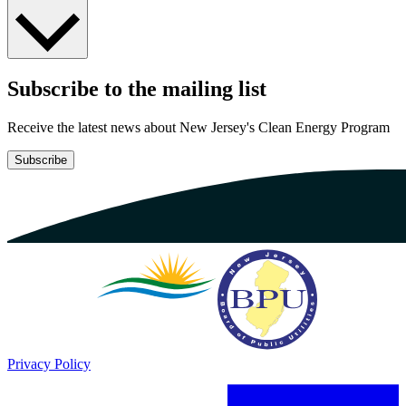
Subscribe to the mailing list​​​​‌ ‍ ​‍​‍‌‍ ‌ ​‍‌‍‍‌‌‍‌ ‌‍‍‌‌‍ ‍​‍​‍​ ‍‍​‍​‍‌ ​ ‌‍​‌‌‍ ‍‌‍‍‌‌ ‌​‌ ‍‌​‍ ‍‌‍‍‌‌‍ ​‍​‍​‍ ​​‍​‍‌‍‍​‌ ​‍‌‍‌‌‌‍‌‍​‍​‍​ ‍‍​‍​‍‌‍‍​‌ ‌​‌ ‌​‌ ​​​ ‍‍​‍ ​‍ ‌‍ ​‌‍ ‌‍​ ‌‍​‌‌‍ ​‌‍‍​‌‍ ‌ ​ ‌ ‌​​ ‍‍​ ​ ​ ​ ​ ​ ​ ​ ​‍ ‌‍‍‌‌‍ ‍‌ ‌​‌‍‌‌‌‍ ‍‌ ‌​​‍ ‌‍‌‌‌‍‌​‌‍‍‌‌ ‌​​‍ ‌‍ ‌‌‍ ‌‍‌​‌‍‌‌​ ‌‌ ​​‌ ​‍‌‍‌‌‌ ​ ‌‍‌‌‌‍ ‍‌ ‌​‌‍​‌‌ ‌​‌‍‍‌‌‍ ‌‍ ‍​ ‍ ‌‍‍‌‌‍‌​​ ‌‌ ​ ‌‍‍‌‌ ‌​‌‍‌‌‌​‌‍‌‍ ‌‍ ‌ ‌​‌‍‌‌‌ ​‍​ ‍ ‌ ‌​‌ ‍‌‌ ​​‌‍‌‌​ ‌‌‍‌‍‌‍ ‌‍ ‌ ‌​‌‍‌‌‌ ​‍​ ‍ ‌ ​​‌‍​‌‌ ‌​‌‍‍​​ ‌‌‍ ‍‌‍‌‌‌ ‌ ‌ ​ ‌‍ ​‌‍‌‌‌ ‌​‌ ‌​‌‍‌‌‌ ​‍​‍ ‍‌‍‍​‌‍‌‌‌‍​‌‌‍‌​‌‍‍‌‌‍ ‍‌‍‌ ​ ‌‍​‍‌‍​‌‌ ​ ‌‍‌‌‌‌‌‌‌ ​‍‌‍ ​​ ‌‌‍‍​‌ ‌​‌ ‌​‌ ​​​‍‌‌​ ​ ‌​​‌​‍‌‌​ ​‍‌​‌‍​‍‌‌​ ​‍‌​‌‍‌‍ ​‌‍ ‌‍​ ‌‍​‌‌‍ ​‌‍‍​‌‍ ‌ ​ ‌ ‌​​‍‌‌​ ​ ‌​​‌​ ​ ​ ​ ​ ​ ​ ​ ​‍‌‍‌‍‍‌‌‍‌​​ ‌‌ ​ ‌‍‍‌‌ ‌​‌‍‌‌‌​‌‍‌‍ ‌‍ ‌ ‌​‌‍‌‌‌ ​‍​‍‌‍‌ ‌​‌ ‍‌‌ ​​‌‍‌‌​ ‌‌‍‌‍‌‍ ‌‍ ‌ ‌​‌‍‌‌‌ ​‍​‍‌‍‌ ​​‌‍​‌‌ ‌​‌‍‍​​ ‌‌‍ ‍‌‍‌‌‌ ‌ ‌ ​ ‌‍ ​‌‍‌‌‌ ‌​‌ ‌​‌‍‌‌‌ ​‍​‍ ‍‌‍‍​‌‍‌‌‌‍​‌‌‍‌​‌‍‍‌‌‍ ‍‌‍‌ ​‍‌‍‌ ​​‌‍‌‌‌ ​‍‌ ​ ‌ ​​‌‍‌‌‌‍​ ‌ ‌​‌‍‍‌‌ ‌‍‌‍‌‌​ ‌‌ ​​‌ ‌‌‌‍​‍‌‍ ​‌‍‍‌‌ ​ ‌‍‍​‌‍‌‌‌‍‌​​‍​‍‌ ‌
Receive the latest news about New Jersey's Clean Energy Program​​​​‌ ‍ ​‍​‍‌‍ ‌ ​‍‌‍‍‌‌‍‌ ‌‍‍‌‌‍ ‍​‍​‍​ ‍‍​‍​‍‌ ​ ‌‍​‌‌‍ ‍‌‍‍‌‌ ‌​‌ ‍‌​‍ ‍‌‍‍‌‌‍ ​‍​‍​‍ ​​‍​‍‌‍‍​‌ ​‍‌‍‌‌‌‍‌‍​‍​‍​ ‍‍​‍​‍‌‍‍​‌ ‌​‌ ‌​‌ ​​​ ‍‍​‍ ​‍ ‌‍ ​‌‍ ‌‍​ ‌‍​‌‌‍ ​‌‍‍​‌‍ ‌ ​ ‌ ‌​​ ‍‍​ ​ ​ ​ ​ ​ ​ ​ ​‍ ‌‍‍‌‌‍ ‍‌ ‌​‌‍‌‌‌‍ ‍‌ ‌​​‍ ‌‍‌‌‌‍‌​‌‍‍‌‌ ‌​​‍ ‌‍ ‌‌‍ ‌‍‌​‌‍‌‌​ ‌‌ ​​‌ ​‍‌‍‌‌‌ ​ ‌‍‌‌‌‍ ‍‌ ‌​‌‍​‌‌ ‌​‌‍‍‌‌‍ ‌‍ ‍​ ‍ ‌‍‍‌‌‍‌​​ ‌‌ ​ ‌‍‍‌‌ ‌​‌‍‌‌‌​‌‍‌‍ ‌‍ ‌ ‌​‌‍‌‌‌ ​‍​ ‍ ‌ ‌​‌ ‍‌‌ ​​‌‍‌‌​ ‌‌‍‌‍‌‍ ‌‍ ‌ ‌​‌‍‌‌‌ ​‍​ ‍ ‌ ​​‌‍​‌‌ ‌​‌‍‍​​ ‌‌‍ ‍‌‍‌‌‌ ‌ ‌ ​ ‌‍ ​‌‍‌‌‌ ‌​‌ ‌​‌‍‌‌‌ ​‍​‍ ‍‌ ‌​‌‍‌‌‌ ‍​‌ ‌​​ ‌‍​‍‌‍​‌‌ ​ ‌‍‌‌‌‌‌‌‌ ​‍‌‍ ​​ ‌‌‍‍​‌ ‌​‌ ‌​‌ ​​​‍‌‌​ ​ ‌​​‌​‍‌‌​ ​‍‌​‌‍​‍‌‌​ ​‍‌​‌‍‌‍ ​‌‍ ‌‍​ ‌‍​‌‌‍ ​‌‍‍​‌‍ ‌ ​ ‌ ‌​​‍‌‌​ ​ ‌​​‌​ ​ ​ ​ ​ ​ ​ ​ ​‍‌‍‌‍‍‌‌‍‌​​ ‌‌ ​ ‌‍‍‌‌ ‌​‌‍‌‌‌​‌‍‌‍ ‌‍ ‌ ‌​‌‍‌‌‌ ​‍​‍‌‍‌ ‌​‌ ‍‌‌ ​​‌‍‌‌​ ‌‌‍‌‍‌‍ ‌‍ ‌ ‌​‌‍‌‌‌ ​‍​‍‌‍‌ ​​‌‍​‌‌ ‌​‌‍‍​​ ‌‌‍ ‍‌‍‌‌‌ ‌ ‌ ​ ‌‍ ​‌‍‌‌‌ ‌​‌ ‌​‌‍‌‌‌ ​‍​‍ ‍‌ ‌​‌‍‌‌‌ ‍​‌ ‌​​‍‌‍‌ ​​‌‍‌‌‌ ​‍‌ ​ ‌ ​​‌‍‌‌‌‍​ ‌ ‌​‌‍‍‌‌ ‌‍‌‍‌‌​ ‌‌ ​​‌ ‌‌‌‍​‍‌‍ ​‌‍‍‌‌ ​ ‌‍‍​‌‍‌‌‌‍‌​​‍​‍‌ ‌
Subscribe​​​​‌ ‍ ​‍​‍‌‍ ‌ ​‍‌‍‍‌‌‍‌ ‌‍‍‌‌‍ ‍​‍​‍​ ‍‍​‍​‍‌ ​ ‌‍​‌‌‍ ‍‌‍‍‌‌ ‌​‌ ‍‌​‍ ‍‌‍‍‌‌‍ ​‍​‍​‍ ​​‍​‍‌‍‍​‌ ​‍‌‍‌‌‌‍‌‍​‍​‍​ ‍‍​‍​‍‌‍‍​‌ ‌​‌ ‌​‌ ​​​ ‍‍​‍ ​‍ ‌‍ ​‌‍ ‌‍​ ‌‍​‌‌‍ ​‌‍‍​‌‍ ‌ ​ ‌ ‌​​ ‍‍​ ​ ​ ​ ​ ​ ​ ​ ​‍ ‌‍‍‌‌‍ ‍‌ ‌​‌‍‌‌‌‍ ‍‌ ‌​​‍ ‌‍‌‌‌‍‌​‌‍‍‌‌ ‌​​‍ ‌‍ ‌‌‍ ‌‍‌​‌‍‌‌​ ‌‌ ​​‌ ​‍‌‍‌‌‌ ​ ‌‍‌‌‌‍ ‍‌ ‌​‌‍​‌‌ ‌​‌‍‍‌‌‍ ‌‍ ‍​ ‍ ‌‍‍‌‌‍‌​​ ‌‌ ​ ‌‍‍‌‌ ‌​‌‍‌‌‌​‌‍‌‍ ‌‍ ‌ ‌​‌‍‌‌‌ ​‍​ ‍ ‌ ‌​‌ ‍‌‌ ​​‌‍‌‌​ ‌‌‍‌‍‌‍ ‌‍ ‌ ‌​‌‍‌‌‌ ​‍​ ‍ ‌ ​​‌‍​‌‌ ‌​‌‍‍​​ ‌‌‍ ‍‌‍‌‌‌ ‌ ‌ ​ ‌‍ ​‌‍‌‌‌ ‌​‌ ‌​‌‍‌‌‌ ​‍​‍ ‍‌‍​‍‌ ‌​‌‍ ‍​ ‌‍​‍‌‍​‌‌ ​ ‌‍‌‌‌‌‌‌‌ ​‍‌‍ ​​ ‌‌‍‍​‌ ‌​‌ ‌​‌ ​​​‍‌‌​ ​ ‌​​‌​‍‌‌​ ​‍‌​‌‍​‍‌‌​ ​‍‌​‌‍‌‍ ​‌‍ ‌‍​ ‌‍​‌‌‍ ​‌‍‍​‌‍ ‌ ​ ‌ ‌​​‍‌‌​ ​ ‌​​‌​ ​ ​ ​ ​ ​ ​ ​ ​‍‌‍‌‍‍‌‌‍‌​​ ‌‌ ​ ‌‍‍‌‌ ‌​‌‍‌‌‌​‌‍‌‍ ‌‍ ‌ ‌​‌‍‌‌‌ ​‍​‍‌‍‌ ‌​‌ ‍‌‌ ​​‌‍‌‌​ ‌‌‍‌‍‌‍ ‌‍ ‌ ‌​‌‍‌‌‌ ​‍​‍‌‍‌ ​​‌‍​‌‌ ‌​‌‍‍​​ ‌‌‍ ‍‌‍‌‌‌ ‌ ‌ ​ ‌‍ ​‌‍‌‌‌ ‌​‌ ‌​‌‍‌‌‌ ​‍​‍ ‍‌‍​‍‌ ‌​‌‍ ‍​‍‌‍‌ ​​‌‍‌‌‌ ​‍‌ ​ ‌ ​​‌‍‌‌‌‍​ ‌ ‌​‌‍‍‌‌ ‌‍‌‍‌‌​ ‌‌ ​​‌ ‌‌‌‍​‍‌‍ ​‌‍‍‌‌ ​ ‌‍‍​‌‍‌‌‌‍‌​​‍​‍‌ ‌
Privacy Policy