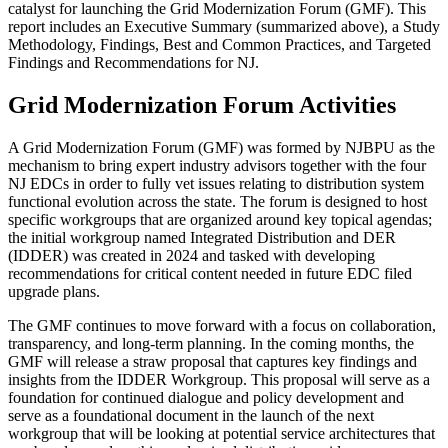
catalyst for launching the Grid Modernization Forum (GMF). This
report includes an Executive Summary (summarized above), a Study
Methodology, Findings, Best and Common Practices, and Targeted
Findings and Recommendations for NJ.​​​​‌ ‍ ​‍​‍‌‍ ‌ ​‍‌‍‍‌‌‍‌ ‌‍‍‌‌‍ ‍​‍​‍​ ‍‍​‍​‍‌ ​ ‌‍​‌‌‍ ‍‌‍‍‌‌ ‌​‌ ‍‌​‍ ‍‌‍‍‌‌‍ ​‍​‍​‍ ​​‍​‍‌‍‍​‌ ​‍‌‍‌‌‌‍‌‍​‍​‍​ ‍‍​‍​‍‌‍‍​‌ ‌​‌ ‌​‌ ​​​ ‍‍​‍ ​‍ ‌‍ ​‌‍ ‌‍​ ‌‍​‌‌‍ ​‌‍‍​‌‍ ‌ ​ ‌ ‌​​ ‍‍​ ​ ​ ​ ​ ​ ​ ​ ​‍ ‌‍‍‌‌‍ ‍‌ ‌​‌‍‌‌‌‍ ‍‌ ‌​​‍ ‌‍‌‌‌‍‌​‌‍‍‌‌ ‌​​‍ ‌‍ ‌‌‍ ‌‍‌​‌‍‌‌​ ‌‌ ​​‌ ​‍‌‍‌‌‌ ​ ‌‍‌‌‌‍ ‍‌ ‌​‌‍​‌‌ ‌​‌‍‍‌‌‍ ‌‍ ‍​ ‍ ‌‍‍‌‌‍‌​​ ‌​ ‌​‌‍‌‍​ ‌‍​ ‍‌​ ‌‌​ ​‌​ ‍​‌‍‌‍​‍ ‌​ ​ ​ ‌‍​ ​​​ ​ ​‍ ‌​ ‌​​ ‍​‌‍‌​​ ‌‍​‍ ‌​ ‍​‌‍​‍‌‍‌‍​ ‍​​‍ ‌​ ‍​​ ​​​ ​ ​ ‌‌​ ‌ ‌‍‌​​ ​​‌‍​‌​ ‌​​ ‍‌‌‍‌‍​ ‌‌​ ‍ ‌ ‌​‌ ‍‌‌ ​​‌‍‌‌​ ‌‌ ​​‌ ​‍‌‍ ‌‍‌ ‌ ​‍‌‍​‌‌‍ ‌​ ‍ ‌ ​​‌‍​‌‌ ‌​‌‍‍​​ ‌‌‍​ ‌‍ ‌‍ ‍‌ ‌​‌‍‌‌‌‍ ‍‌ ‌​‌‌​ ‌‍‌‌‌‍​ ‌ ‌​‌‍‍‌‌‍ ‌‍ ‍‌ ​ ​‍‌‌​ ‌‌‌​​‍‌‌ ‌‍‍ ‌‍‌‌‌ ‍‌​‍‌‌​ ​ ‌​‌​​‍‌‌​ ​ ‌​‌​​‍‌‌​ ​‍​ ​‍​ ​‌‌‍​ ​ ​‍‌‍​‍​ ‌‍​ ‍​​ ​‌‌‍‌​​ ‍​‌‍​‍‌‍​ ​ ‌ ​‍‌‌​ ​‍​ ​‍​‍‌‌​ ‌‌‌​‌​​‍ ‍‌‍​ ‌‍ ‌‍ ‍‌ ‌​‌‍‌‌‌‍ ‍‌ ‌​​‍‌‌​ ‌‌‌​​‍‌‌ ‌‍‍ ‌‍‌‌‌ ‍‌​‍‌‌​ ​ ‌​‌​​‍‌‌​ ​ ‌​‌​​‍‌‌​ ​‍​ ​‍​ ‌ ​ ‍‌‌‍​ ‌‍​‍​ ‌ ‌‍​ ​ ​ ​ ‌ ‌‍‌​​ ‌‌​ ​ ​ ​‍​‍‌‌​ ​‍​ ​‍​‍‌‌​ ‌‌‌​‌​​‍ ‍‌‍​ ‌‍‍​‌‍‍‌‌‍ ​‌‍‌​‌ ​‍‌‍‌‌‌‍ ‍​‍‌‌​ ‌‌‌​​‍‌‌ ‌‍‍ ‌‍‌‌‌ ‍‌​‍‌‌​ ​ ‌​‌​​‍‌‌​ ​ ‌​‌​​‍‌‌​ ​‍​ ​‍‌‍‌‍‌‍‌​‌‍​‌​ ‍‌​ ‌‍​ ‌‌​ ​‍​ ‌​​ ​​​ ‍‌​ ‌ ‌‍​‌​‍‌‌​ ​‍​ ​‍​‍‌‌​ ‌‌‌​‌​​‍ ‍‌ ‌​‌‍‌‌‌ ‍​‌ ‌​​ ‌‍​‍‌‍​‌‌ ​ ‌‍‌‌‌‌‌‌‌ ​‍‌‍ ​​ ‌‌‍‍​‌ ‌​‌ ‌​‌ ​​​‍‌‌​ ​ ‌​​‌​‍‌‌​ ​‍‌​‌‍​‍‌‌​ ​‍‌​‌‍‌‍ ​‌‍ ‌‍​ ‌‍​‌‌‍ ​‌‍‍​‌‍ ‌ ​ ‌ ‌​​‍‌‌​ ​ ‌​​‌​ ​ ​ ​ ​ ​ ​ ​ ​‍‌‍‌‍‍‌‌‍‌​​ ‌​ ‌​‌‍‌‍​ ‌‍​ ‍‌​ ‌‌​ ​‌​ ‍​‌‍‌‍​‍ ‌​ ​ ​ ‌‍​ ​​​ ​ ​‍ ‌​ ‌​​ ‍​‌‍‌​​ ‌‍​‍ ‌​ ‍​‌‍​‍‌‍‌‍​ ‍​​‍ ‌​ ‍​​ ​​​ ​ ​ ‌‌​ ‌ ‌‍‌​​ ​​‌‍​‌​ ‌​​ ‍‌‌‍‌‍​ ‌‌​‍‌‍‌ ‌​‌ ‍‌‌ ​​‌‍‌‌​ ‌‌ ​​‌ ​‍‌‍ ‌‍‌ ‌ ​‍‌‍​‌‌‍ ‌​‍‌‍‌ ​​‌‍​‌‌ ‌​‌‍‍​​ ‌‌‍​ ‌‍ ‌‍ ‍‌ ‌​‌‍‌‌‌‍ ‍‌ ‌​‌‌​ ‌‍‌‌‌‍​ ‌ ‌​‌‍‍‌‌‍ ‌‍ ‍‌ ​ ​‍‌‌​ ‌‌‌​​‍‌‌ ‌‍‍ ‌‍‌‌‌ ‍‌​‍‌‌​ ​ ‌​‌​​‍‌‌​ ​ ‌​‌​​‍‌‌​ ​‍​ ​‍​ ​‌‌‍​ ​ ​‍‌‍​‍​ ‌‍​ ‍​​ ​‌‌‍‌​​ ‍​‌‍​‍‌‍​ ​ ‌ ​‍‌‌​ ​‍​ ​‍​‍‌‌​ ‌‌‌​‌​​‍ ‍‌‍​ ‌‍ ‌‍ ‍‌ ‌​‌‍‌‌‌‍ ‍‌ ‌​​‍‌‌​ ‌‌‌​​‍‌‌ ‌‍‍ ‌‍‌‌‌ ‍‌​‍‌‌​ ​ ‌​‌​​‍‌‌​ ​ ‌​‌​​‍‌‌​ ​‍​ ​‍​ ‌ ​ ‍‌‌‍​ ‌‍​‍​ ‌ ‌‍​ ​ ​ ​ ‌ ‌‍‌​​ ‌‌​ ​ ​ ​‍​‍‌‌​ ​‍​ ​‍​‍‌‌​ ‌‌‌​‌​​‍ ‍‌‍​ ‌‍‍​‌‍‍‌‌‍ ​‌‍‌​‌ ​‍‌‍‌‌‌‍ ‍​‍‌‌​ ‌‌‌​​‍‌‌ ‌‍‍ ‌‍‌‌‌ ‍‌​‍‌‌​ ​ ‌​‌​​‍‌‌​ ​ ‌​‌​​‍‌‌​ ​‍​ ​‍‌‍‌‍‌‍‌​‌‍​‌​ ‍‌​ ‌‍​ ‌‌​ ​‍​ ‌​​ ​​​ ‍‌​ ‌ ‌‍​‌​‍‌‌​ ​‍​ ​‍​‍‌‌​ ‌‌‌​‌​​‍ ‍‌ ‌​‌‍‌‌‌ ‍​‌ ‌​​‍‌‍‌ ​​‌‍‌‌‌ ​‍‌ ​ ‌ ​​‌‍‌‌‌‍​ ‌ ‌​‌‍‍‌‌ ‌‍‌‍‌‌​ ‌‌ ​​‌ ‌‌‌‍​‍‌‍ ​‌‍‍‌‌ ​ ‌‍‍​‌‍‌‌‌‍‌​​‍​‍‌ ‌
Grid Modernization Forum Activities​​​​‌ ‍ ​‍​‍‌‍ ‌ ​‍‌‍‍‌‌‍‌ ‌‍‍‌‌‍ ‍​‍​‍​ ‍‍​‍​‍‌ ​ ‌‍​‌‌‍ ‍‌‍‍‌‌ ‌​‌ ‍‌​‍ ‍‌‍‍‌‌‍ ​‍​‍​‍ ​​‍​‍‌‍‍​‌ ​‍‌‍‌‌‌‍‌‍​‍​‍​ ‍‍​‍​‍‌‍‍​‌ ‌​‌ ‌​‌ ​​​ ‍‍​‍ ​‍ ‌‍ ​‌‍ ‌‍​ ‌‍​‌‌‍ ​‌‍‍​‌‍ ‌ ​ ‌ ‌​​ ‍‍​ ​ ​ ​ ​ ​ ​ ​ ​‍ ‌‍‍‌‌‍ ‍‌ ‌​‌‍‌‌‌‍ ‍‌ ‌​​‍ ‌‍‌‌‌‍‌​‌‍‍‌‌ ‌​​‍ ‌‍ ‌‌‍ ‌‍‌​‌‍‌‌​ ‌‌ ​​‌ ​‍‌‍‌‌‌ ​ ‌‍‌‌‌‍ ‍‌ ‌​‌‍​‌‌ ‌​‌‍‍‌‌‍ ‌‍ ‍​ ‍ ‌‍‍‌‌‍‌​​ ‌​ ‌​‌‍‌‍​ ‌‍​ ‍‌​ ‌‌​ ​‌​ ‍​‌‍‌‍​‍ ‌​ ​ ​ ‌‍​ ​​​ ​ ​‍ ‌​ ‌​​ ‍​‌‍‌​​ ‌‍​‍ ‌​ ‍​‌‍​‍‌‍‌‍​ ‍​​‍ ‌​ ‍​​ ​​​ ​ ​ ‌‌​ ‌ ‌‍‌​​ ​​‌‍​‌​ ‌​​ ‍‌‌‍‌‍​ ‌‌​ ‍ ‌ ‌​‌ ‍‌‌ ​​‌‍‌‌​ ‌‌ ​​‌ ​‍‌‍ ‌‍‌ ‌ ​‍‌‍​‌‌‍ ‌​ ‍ ‌ ​​‌‍​‌‌ ‌​‌‍‍​​ ‌‌‍​ ‌‍ ‌‍ ‍‌ ‌​‌‍‌‌‌‍ ‍‌ ‌​‌‌​ ‌‍‌‌‌‍​ ‌ ‌​‌‍‍‌‌‍ ‌‍ ‍‌ ​ ​‍‌‌​ ‌‌‌​​‍‌‌ ‌‍‍ ‌‍‌‌‌ ‍‌​‍‌‌​ ​ ‌​‌​​‍‌‌​ ​ ‌​‌​​‍‌‌​ ​‍​ ​‍‌‍​ ​ ​ ‌‍​ ‌‍​‌​ ‍‌‌‍‌‌‌‍‌​​ ​‍‌‍‌‌​ ‌‌‌‍‌‌​ ​‍​‍‌‌​ ​‍​ ​‍​‍‌‌​ ‌‌‌​‌​​‍ ‍‌‍‍​‌‍‌‌‌‍​‌‌‍‌​‌‍‍‌‌‍ ‍‌‍‌ ​ ‌‍​‍‌‍​‌‌ ​ ‌‍‌‌‌‌‌‌‌ ​‍‌‍ ​​ ‌‌‍‍​‌ ‌​‌ ‌​‌ ​​​‍‌‌​ ​ ‌​​‌​‍‌‌​ ​‍‌​‌‍​‍‌‌​ ​‍‌​‌‍‌‍ ​‌‍ ‌‍​ ‌‍​‌‌‍ ​‌‍‍​‌‍ ‌ ​ ‌ ‌​​‍‌‌​ ​ ‌​​‌​ ​ ​ ​ ​ ​ ​ ​ ​‍‌‍‌‍‍‌‌‍‌​​ ‌​ ‌​‌‍‌‍​ ‌‍​ ‍‌​ ‌‌​ ​‌​ ‍​‌‍‌‍​‍ ‌​ ​ ​ ‌‍​ ​​​ ​ ​‍ ‌​ ‌​​ ‍​‌‍‌​​ ‌‍​‍ ‌​ ‍​‌‍​‍‌‍‌‍​ ‍​​‍ ‌​ ‍​​ ​​​ ​ ​ ‌‌​ ‌ ‌‍‌​​ ​​‌‍​‌​ ‌​​ ‍‌‌‍‌‍​ ‌‌​‍‌‍‌ ‌​‌ ‍‌‌ ​​‌‍‌‌​ ‌‌ ​​‌ ​‍‌‍ ‌‍‌ ‌ ​‍‌‍​‌‌‍ ‌​‍‌‍‌ ​​‌‍​‌‌ ‌​‌‍‍​​ ‌‌‍​ ‌‍ ‌‍ ‍‌ ‌​‌‍‌‌‌‍ ‍‌ ‌​‌‌​ ‌‍‌‌‌‍​ ‌ ‌​‌‍‍‌‌‍ ‌‍ ‍‌ ​ ​‍‌‌​ ‌‌‌​​‍‌‌ ‌‍‍ ‌‍‌‌‌ ‍‌​‍‌‌​ ​ ‌​‌​​‍‌‌​ ​ ‌​‌​​‍‌‌​ ​‍​ ​‍‌‍​ ​ ​ ‌‍​ ‌‍​‌​ ‍‌‌‍‌‌‌‍‌​​ ​‍‌‍‌‌​ ‌‌‌‍‌‌​ ​‍​‍‌‌​ ​‍​ ​‍​‍‌‌​ ‌‌‌​‌​​‍ ‍‌‍‍​‌‍‌‌‌‍​‌‌‍‌​‌‍‍‌‌‍ ‍‌‍‌ ​‍‌‍‌ ​​‌‍‌‌‌ ​‍‌ ​ ‌ ​​‌‍‌‌‌‍​ ‌ ‌​‌‍‍‌‌ ‌‍‌‍‌‌​ ‌‌ ​​‌ ‌‌‌‍​‍‌‍ ​‌‍‍‌‌ ​ ‌‍‍​‌‍‌‌‌‍‌​​‍​‍‌ ‌
A Grid Modernization Forum (GMF) was formed by NJBPU as the
mechanism to bring expert industry advisors together with the four
NJ EDCs in order to fully vet issues relating to distribution system
functional evolution across the state. The forum is designed to host
specific workgroups that are organized around key topical agendas;
the initial workgroup named Integrated Distribution and DER
(IDDER) was created in 2024 and tasked with developing
recommendations for critical content needed in future EDC filed
upgrade plans.​​​​‌ ‍ ​‍​‍‌‍ ‌ ​‍‌‍‍‌‌‍‌ ‌‍‍‌‌‍ ‍​‍​‍​ ‍‍​‍​‍‌ ​ ‌‍​‌‌‍ ‍‌‍‍‌‌ ‌​‌ ‍‌​‍ ‍‌‍‍‌‌‍ ​‍​‍​‍ ​​‍​‍‌‍‍​‌ ​‍‌‍‌‌‌‍‌‍​‍​‍​ ‍‍​‍​‍‌‍‍​‌ ‌​‌ ‌​‌ ​​​ ‍‍​‍ ​‍ ‌‍ ​‌‍ ‌‍​ ‌‍​‌‌‍ ​‌‍‍​‌‍ ‌ ​ ‌ ‌​​ ‍‍​ ​ ​ ​ ​ ​ ​ ​ ​‍ ‌‍‍‌‌‍ ‍‌ ‌​‌‍‌‌‌‍ ‍‌ ‌​​‍ ‌‍‌‌‌‍‌​‌‍‍‌‌ ‌​​‍ ‌‍ ‌‌‍ ‌‍‌​‌‍‌‌​ ‌‌ ​​‌ ​‍‌‍‌‌‌ ​ ‌‍‌‌‌‍ ‍‌ ‌​‌‍​‌‌ ‌​‌‍‍‌‌‍ ‌‍ ‍​ ‍ ‌‍‍‌‌‍‌​​ ‌​ ‌​‌‍‌‍​ ‌‍​ ‍‌​ ‌‌​ ​‌​ ‍​‌‍‌‍​‍ ‌​ ​ ​ ‌‍​ ​​​ ​ ​‍ ‌​ ‌​​ ‍​‌‍‌​​ ‌‍​‍ ‌​ ‍​‌‍​‍‌‍‌‍​ ‍​​‍ ‌​ ‍​​ ​​​ ​ ​ ‌‌​ ‌ ‌‍‌​​ ​​‌‍​‌​ ‌​​ ‍‌‌‍‌‍​ ‌‌​ ‍ ‌ ‌​‌ ‍‌‌ ​​‌‍‌‌​ ‌‌ ​​‌ ​‍‌‍ ‌‍‌ ‌ ​‍‌‍​‌‌‍ ‌​ ‍ ‌ ​​‌‍​‌‌ ‌​‌‍‍​​ ‌‌‍​ ‌‍ ‌‍ ‍‌ ‌​‌‍‌‌‌‍ ‍‌ ‌​‌‌​ ‌‍‌‌‌‍​ ‌ ‌​‌‍‍‌‌‍ ‌‍ ‍‌ ​ ​‍‌‌​ ‌‌‌​​‍‌‌ ‌‍‍ ‌‍‌‌‌ ‍‌​‍‌‌​ ​ ‌​‌​​‍‌‌​ ​ ‌​‌​​‍‌‌​ ​‍​ ​‍‌‍​ ​ ​ ‌‍​ ‌‍​‌​ ‍‌‌‍‌‌‌‍‌​​ ​‍‌‍‌‌​ ‌‌‌‍‌‌​ ​‍​‍‌‌​ ​‍​ ​‍​‍‌‌​ ‌‌‌​‌​​‍ ‍‌‍​ ‌‍ ‌‍ ‍‌ ‌​‌‍‌‌‌‍ ‍‌ ‌​​‍‌‌​ ‌‌‌​​‍‌‌ ‌‍‍ ‌‍‌‌‌ ‍‌​‍‌‌​ ​ ‌​‌​​‍‌‌​ ​ ‌​‌​​‍‌‌​ ​‍​ ​‍​ ​ ​ ‍‌​ ‌‌​ ‌‌​ ‍​‌‍‌‌‌‍​‌​ ‌‍​ ‍‌​ ​‌‌‍​ ​ ‌‌​‍‌‌​ ​‍​ ​‍​‍‌‌​ ‌‌‌​‌​​‍ ‍‌‍​ ‌‍‍​‌‍‍‌‌‍ ​‌‍‌​‌ ​‍‌‍‌‌‌‍ ‍​‍‌‌​ ‌‌‌​​‍‌‌ ‌‍‍ ‌‍‌‌‌ ‍‌​‍‌‌​ ​ ‌​‌​​‍‌‌​ ​ ‌​‌​​‍‌‌​ ​‍​ ​‍​ ​​​ ‌‍‌‍​‍​ ‌‌​ ​‍​ ‍​‌‍‌​​ ‌ ​ ​‍‌‍‌‌​ ​ ​ ‌​​‍‌‌​ ​‍​ ​‍​‍‌‌​ ‌‌‌​‌​​‍ ‍‌ ‌​‌‍‌‌‌ ‍​‌ ‌​​ ‌‍​‍‌‍​‌‌ ​ ‌‍‌‌‌‌‌‌‌ ​‍‌‍ ​​ ‌‌‍‍​‌ ‌​‌ ‌​‌ ​​​‍‌‌​ ​ ‌​​‌​‍‌‌​ ​‍‌​‌‍​‍‌‌​ ​‍‌​‌‍‌‍ ​‌‍ ‌‍​ ‌‍​‌‌‍ ​‌‍‍​‌‍ ‌ ​ ‌ ‌​​‍‌‌​ ​ ‌​​‌​ ​ ​ ​ ​ ​ ​ ​ ​‍‌‍‌‍‍‌‌‍‌​​ ‌​ ‌​‌‍‌‍​ ‌‍​ ‍‌​ ‌‌​ ​‌​ ‍​‌‍‌‍​‍ ‌​ ​ ​ ‌‍​ ​​​ ​ ​‍ ‌​ ‌​​ ‍​‌‍‌​​ ‌‍​‍ ‌​ ‍​‌‍​‍‌‍‌‍​ ‍​​‍ ‌​ ‍​​ ​​​ ​ ​ ‌‌​ ‌ ‌‍‌​​ ​​‌‍​‌​ ‌​​ ‍‌‌‍‌‍​ ‌‌​‍‌‍‌ ‌​‌ ‍‌‌ ​​‌‍‌‌​ ‌‌ ​​‌ ​‍‌‍ ‌‍‌ ‌ ​‍‌‍​‌‌‍ ‌​‍‌‍‌ ​​‌‍​‌‌ ‌​‌‍‍​​ ‌‌‍​ ‌‍ ‌‍ ‍‌ ‌​‌‍‌‌‌‍ ‍‌ ‌​‌‌​ ‌‍‌‌‌‍​ ‌ ‌​‌‍‍‌‌‍ ‌‍ ‍‌ ​ ​‍‌‌​ ‌‌‌​​‍‌‌ ‌‍‍ ‌‍‌‌‌ ‍‌​‍‌‌​ ​ ‌​‌​​‍‌‌​ ​ ‌​‌​​‍‌‌​ ​‍​ ​‍‌‍​ ​ ​ ‌‍​ ‌‍​‌​ ‍‌‌‍‌‌‌‍‌​​ ​‍‌‍‌‌​ ‌‌‌‍‌‌​ ​‍​‍‌‌​ ​‍​ ​‍​‍‌‌​ ‌‌‌​‌​​‍ ‍‌‍​ ‌‍ ‌‍ ‍‌ ‌​‌‍‌‌‌‍ ‍‌ ‌​​‍‌‌​ ‌‌‌​​‍‌‌ ‌‍‍ ‌‍‌‌‌ ‍‌​‍‌‌​ ​ ‌​‌​​‍‌‌​ ​ ‌​‌​​‍‌‌​ ​‍​ ​‍​ ​ ​ ‍‌​ ‌‌​ ‌‌​ ‍​‌‍‌‌‌‍​‌​ ‌‍​ ‍‌​ ​‌‌‍​ ​ ‌‌​‍‌‌​ ​‍​ ​‍​‍‌‌​ ‌‌‌​‌​​‍ ‍‌‍​ ‌‍‍​‌‍‍‌‌‍ ​‌‍‌​‌ ​‍‌‍‌‌‌‍ ‍​‍‌‌​ ‌‌‌​​‍‌‌ ‌‍‍ ‌‍‌‌‌ ‍‌​‍‌‌​ ​ ‌​‌​​‍‌‌​ ​ ‌​‌​​‍‌‌​ ​‍​ ​‍​ ​​​ ‌‍‌‍​‍​ ‌‌​ ​‍​ ‍​‌‍‌​​ ‌ ​ ​‍‌‍‌‌​ ​ ​ ‌​​‍‌‌​ ​‍​ ​‍​‍‌‌​ ‌‌‌​‌​​‍ ‍‌ ‌​‌‍‌‌‌ ‍​‌ ‌​​‍‌‍‌ ​​‌‍‌‌‌ ​‍‌ ​ ‌ ​​‌‍‌‌‌‍​ ‌ ‌​‌‍‍‌‌ ‌‍‌‍‌‌​ ‌‌ ​​‌ ‌‌‌‍​‍‌‍ ​‌‍‍‌‌ ​ ‌‍‍​‌‍‌‌‌‍‌​​‍​‍‌ ‌
The GMF continues to move forward with a focus on collaboration,
transparency, and long-term planning. In the coming months, the
GMF will release a straw proposal that captures key findings and
insights from the IDDER Workgroup. This proposal will serve as a
foundation for continued dialogue and policy development and
serve as a foundational document in the launch of the next
workgroup that will be looking at potential service architectures that