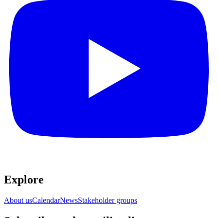
Explore​​​​‌ ‍ ​‍​‍‌‍ ‌ ​‍‌‍‍‌‌‍‌ ‌‍‍‌‌‍ ‍​‍​‍​ ‍‍​‍​‍‌ ​ ‌‍​‌‌‍ ‍‌‍‍‌‌ ‌​‌ ‍‌​‍ ‍‌‍‍‌‌‍ ​‍​‍​‍ ​​‍​‍‌‍‍​‌ ​‍‌‍‌‌‌‍‌‍​‍​‍​ ‍‍​‍​‍‌‍‍​‌ ‌​‌ ‌​‌ ​​​ ‍‍​‍ ​‍ ‌‍ ​‌‍ ‌‍​ ‌‍​‌‌‍ ​‌‍‍​‌‍ ‌ ​ ‌ ‌​​ ‍‍​ ​ ​ ​ ​ ​ ​ ​ ​‍ ‌‍‍‌‌‍ ‍‌ ‌​‌‍‌‌‌‍ ‍‌ ‌​​‍ ‌‍‌‌‌‍‌​‌‍‍‌‌ ‌​​‍ ‌‍ ‌‌‍ ‌‍‌​‌‍‌‌​ ‌‌ ​​‌ ​‍‌‍‌‌‌ ​ ‌‍‌‌‌‍ ‍‌ ‌​‌‍​‌‌ ‌​‌‍‍‌‌‍ ‌‍ ‍​ ‍ ‌‍‍‌‌‍‌​​ ‌‌ ​ ‌‍‍‌‌ ‌​‌‍‌‌‌​‌‍‌‍ ‌‍ ‌ ‌​‌‍‌‌‌ ​‍​ ‍ ‌ ‌​‌ ‍‌‌ ​​‌‍‌‌​ ‌‌‍‌‍‌‍ ‌‍ ‌ ‌​‌‍‌‌‌ ​‍​ ‍ ‌ ​​‌‍​‌‌ ‌​‌‍‍​​ ‌‌‍ ‌‌‍‌‌‌‍ ‍‌ ‌‌‌ ​ ​‍‌‌​ ‌‌‌​​‍‌‌ ‌‍‍ ‌‍‌‌‌ ‍‌​‍‌‌​ ​ ‌​‌​​‍‌‌​ ​ ‌​‌​​‍‌‌​ ​‍​ ​‍‌‍​‌​ ‍‌‌‍‌‍​ ​​‌‍‌​​ ​​​ ‌​​ ​​​ ​ ​ ​‌​ ‌‍​ ‌ ​‍‌‌​ ​‍​ ​‍​‍‌‌​ ‌‌‌​‌​​‍ ‍‌‍‍​‌‍‌‌‌‍​‌‌‍‌​‌‍‍‌‌‍ ‍‌‍‌ ​ ‌‍​‍‌‍​‌‌ ​ ‌‍‌‌‌‌‌‌‌ ​‍‌‍ ​​ ‌‌‍‍​‌ ‌​‌ ‌​‌ ​​​‍‌‌​ ​ ‌​​‌​‍‌‌​ ​‍‌​‌‍​‍‌‌​ ​‍‌​‌‍‌‍ ​‌‍ ‌‍​ ‌‍​‌‌‍ ​‌‍‍​‌‍ ‌ ​ ‌ ‌​​‍‌‌​ ​ ‌​​‌​ ​ ​ ​ ​ ​ ​ ​ ​‍‌‍‌‍‍‌‌‍‌​​ ‌‌ ​ ‌‍‍‌‌ ‌​‌‍‌‌‌​‌‍‌‍ ‌‍ ‌ ‌​‌‍‌‌‌ ​‍​‍‌‍‌ ‌​‌ ‍‌‌ ​​‌‍‌‌​ ‌‌‍‌‍‌‍ ‌‍ ‌ ‌​‌‍‌‌‌ ​‍​‍‌‍‌ ​​‌‍​‌‌ ‌​‌‍‍​​ ‌‌‍ ‌‌‍‌‌‌‍ ‍‌ ‌‌‌ ​ ​‍‌‌​ ‌‌‌​​‍‌‌ ‌‍‍ ‌‍‌‌‌ ‍‌​‍‌‌​ ​ ‌​‌​​‍‌‌​ ​ ‌​‌​​‍‌‌​ ​‍​ ​‍‌‍​‌​ ‍‌‌‍‌‍​ ​​‌‍‌​​ ​​​ ‌​​ ​​​ ​ ​ ​‌​ ‌‍​ ‌ ​‍‌‌​ ​‍​ ​‍​‍‌‌​ ‌‌‌​‌​​‍ ‍‌‍‍​‌‍‌‌‌‍​‌‌‍‌​‌‍‍‌‌‍ ‍‌‍‌ ​‍‌‍‌ ​​‌‍‌‌‌ ​‍‌ ​ ‌ ​​‌‍‌‌‌‍​ ‌ ‌​‌‍‍‌‌ ‌‍‌‍‌‌​ ‌‌ ​​‌ ‌‌‌‍​‍‌‍ ​‌‍‍‌‌ ​ ‌‍‍​‌‍‌‌‌‍‌​​‍​‍‌ ‌
About us​​​​‌ ‍ ​‍​‍‌‍ ‌ ​‍‌‍‍‌‌‍‌ ‌‍‍‌‌‍ ‍​‍​‍​ ‍‍​‍​‍‌ ​ ‌‍​‌‌‍ ‍‌‍‍‌‌ ‌​‌ ‍‌​‍ ‍‌‍‍‌‌‍ ​‍​‍​‍ ​​‍​‍‌‍‍​‌ ​‍‌‍‌‌‌‍‌‍​‍​‍​ ‍‍​‍​‍‌‍‍​‌ ‌​‌ ‌​‌ ​​​ ‍‍​‍ ​‍ ‌‍ ​‌‍ ‌‍​ ‌‍​‌‌‍ ​‌‍‍​‌‍ ‌ ​ ‌ ‌​​ ‍‍​ ​ ​ ​ ​ ​ ​ ​ ​‍ ‌‍‍‌‌‍ ‍‌ ‌​‌‍‌‌‌‍ ‍‌ ‌​​‍ ‌‍‌‌‌‍‌​‌‍‍‌‌ ‌​​‍ ‌‍ ‌‌‍ ‌‍‌​‌‍‌‌​ ‌‌ ​​‌ ​‍‌‍‌‌‌ ​ ‌‍‌‌‌‍ ‍‌ ‌​‌‍​‌‌ ‌​‌‍‍‌‌‍ ‌‍ ‍​ ‍ ‌‍‍‌‌‍‌​​ ‌‌ ​ ‌‍‍‌‌ ‌​‌‍‌‌‌​‌‍‌‍ ‌‍ ‌ ‌​‌‍‌‌‌ ​‍​ ‍ ‌ ‌​‌ ‍‌‌ ​​‌‍‌‌​ ‌‌‍‌‍‌‍ ‌‍ ‌ ‌​‌‍‌‌‌ ​‍​ ‍ ‌ ​​‌‍​‌‌ ‌​‌‍‍​​ ‌‌‍ ‌‌‍‌‌‌‍ ‍‌ ‌‌‌ ​ ​‍‌‌​ ‌‌‌​​‍‌‌ ‌‍‍ ‌‍‌‌‌ ‍‌​‍‌‌​ ​ ‌​‌​​‍‌‌​ ​ ‌​‌​​‍‌‌​ ​‍​ ​‍‌‍​‌​ ‍‌‌‍‌‍​ ​​‌‍‌​​ ​​​ ‌​​ ​​​ ​ ​ ​‌​ ‌‍​ ‌ ​‍‌‌​ ​‍​ ​‍​‍‌‌​ ‌‌‌​‌​​‍ ‍‌‍‍‌‌ ‌​‌‍‌‌‌‍ ‌‌ ​ ​‍‌‌​ ‌‌‌​​‍‌‌ ‌‍‍ ‌‍‌‌‌ ‍‌​‍‌‌​ ​ ‌​‌​​‍‌‌​ ​ ‌​‌​​‍‌‌​ ​‍​ ​‍​ ​​‌‍‌‌‌‍‌​​ ‌ ​ ​‍​ ​‍​ ​​‌‍‌‍​ ‌‍​ ‌​‌‍‌‍‌‍​‍​‍‌‌​ ​‍​ ​‍​‍‌‌​ ‌‌‌​‌​​‍ ‍‌ ‌​‌‍‌‌‌ ‍​‌ ‌​​ ‌‍​‍‌‍​‌‌ ​ ‌‍‌‌‌‌‌‌‌ ​‍‌‍ ​​ ‌‌‍‍​‌ ‌​‌ ‌​‌ ​​​‍‌‌​ ​ ‌​​‌​‍‌‌​ ​‍‌​‌‍​‍‌‌​ ​‍‌​‌‍‌‍ ​‌‍ ‌‍​ ‌‍​‌‌‍ ​‌‍‍​‌‍ ‌ ​ ‌ ‌​​‍‌‌​ ​ ‌​​‌​ ​ ​ ​ ​ ​ ​ ​ ​‍‌‍‌‍‍‌‌‍‌​​ ‌‌ ​ ‌‍‍‌‌ ‌​‌‍‌‌‌​‌‍‌‍ ‌‍ ‌ ‌​‌‍‌‌‌ ​‍​‍‌‍‌ ‌​‌ ‍‌‌ ​​‌‍‌‌​ ‌‌‍‌‍‌‍ ‌‍ ‌ ‌​‌‍‌‌‌ ​‍​‍‌‍‌ ​​‌‍​‌‌ ‌​‌‍‍​​ ‌‌‍ ‌‌‍‌‌‌‍ ‍‌ ‌‌‌ ​ ​‍‌‌​ ‌‌‌​​‍‌‌ ‌‍‍ ‌‍‌‌‌ ‍‌​‍‌‌​ ​ ‌​‌​​‍‌‌​ ​ ‌​‌​​‍‌‌​ ​‍​ ​‍‌‍​‌​ ‍‌‌‍‌‍​ ​​‌‍‌​​ ​​​ ‌​​ ​​​ ​ ​ ​‌​ ‌‍​ ‌ ​‍‌‌​ ​‍​ ​‍​‍‌‌​ ‌‌‌​‌​​‍ ‍‌‍‍‌‌ ‌​‌‍‌‌‌‍ ‌‌ ​ ​‍‌‌​ ‌‌‌​​‍‌‌ ‌‍‍ ‌‍‌‌‌ ‍‌​‍‌‌​ ​ ‌​‌​​‍‌‌​ ​ ‌​‌​​‍‌‌​ ​‍​ ​‍​ ​​‌‍‌‌‌‍‌​​ ‌ ​ ​‍​ ​‍​ ​​‌‍‌‍​ ‌‍​ ‌​‌‍‌‍‌‍​‍​‍‌‌​ ​‍​ ​‍​‍‌‌​ ‌‌‌​‌​​‍ ‍‌ ‌​‌‍‌‌‌ ‍​‌ ‌​​‍‌‍‌ ​​‌‍‌‌‌ ​‍‌ ​ ‌ ​​‌‍‌‌‌‍​ ‌ ‌​‌‍‍‌‌ ‌‍‌‍‌‌​ ‌‌ ​​‌ ‌‌‌‍​‍‌‍ ​‌‍‍‌‌ ​ ‌‍‍​‌‍‌‌‌‍‌​​‍​‍‌ ‌
Calendar​​​​‌ ‍ ​‍​‍‌‍ ‌ ​‍‌‍‍‌‌‍‌ ‌‍‍‌‌‍ ‍​‍​‍​ ‍‍​‍​‍‌ ​ ‌‍​‌‌‍ ‍‌‍‍‌‌ ‌​‌ ‍‌​‍ ‍‌‍‍‌‌‍ ​‍​‍​‍ ​​‍​‍‌‍‍​‌ ​‍‌‍‌‌‌‍‌‍​‍​‍​ ‍‍​‍​‍‌‍‍​‌ ‌​‌ ‌​‌ ​​​ ‍‍​‍ ​‍ ‌‍ ​‌‍ ‌‍​ ‌‍​‌‌‍ ​‌‍‍​‌‍ ‌ ​ ‌ ‌​​ ‍‍​ ​ ​ ​ ​ ​ ​ ​ ​‍ ‌‍‍‌‌‍ ‍‌ ‌​‌‍‌‌‌‍ ‍‌ ‌​​‍ ‌‍‌‌‌‍‌​‌‍‍‌‌ ‌​​‍ ‌‍ ‌‌‍ ‌‍‌​‌‍‌‌​ ‌‌ ​​‌ ​‍‌‍‌‌‌ ​ ‌‍‌‌‌‍ ‍‌ ‌​‌‍​‌‌ ‌​‌‍‍‌‌‍ ‌‍ ‍​ ‍ ‌‍‍‌‌‍‌​​ ‌‌ ​ ‌‍‍‌‌ ‌​‌‍‌‌‌​‌‍‌‍ ‌‍ ‌ ‌​‌‍‌‌‌ ​‍​ ‍ ‌ ‌​‌ ‍‌‌ ​​‌‍‌‌​ ‌‌‍‌‍‌‍ ‌‍ ‌ ‌​‌‍‌‌‌ ​‍​ ‍ ‌ ​​‌‍​‌‌ ‌​‌‍‍​​ ‌‌‍ ‌‌‍‌‌‌‍ ‍‌ ‌‌‌ ​ ​‍‌‌​ ‌‌‌​​‍‌‌ ‌‍‍ ‌‍‌‌‌ ‍‌​‍‌‌​ ​ ‌​‌​​‍‌‌​ ​ ‌​‌​​‍‌‌​ ​‍​ ​‍‌‍​‌​ ‍‌‌‍‌‍​ ​​‌‍‌​​ ​​​ ‌​​ ​​​ ​ ​ ​‌​ ‌‍​ ‌ ​‍‌‌​ ​‍​ ​‍​‍‌‌​ ‌‌‌​‌​​‍ ‍‌‍‍‌‌ ‌​‌‍‌‌‌‍ ‌‌ ​ ​‍‌‌​ ‌‌‌​​‍‌‌ ‌‍‍ ‌‍‌‌‌ ‍‌​‍‌‌​ ​ ‌​‌​​‍‌‌​ ​ ‌​‌​​‍‌‌​ ​‍​ ​‍‌‍‌‍​ ‍​​ ‌​​ ​‍‌‍‌​‌‍‌‌​ ‌ ‌‍‌​‌‍‌‍‌‍‌​​ ‌ ​ ​‍​‍‌‌​ ​‍​ ​‍​‍‌‌​ ‌‌‌​‌​​‍ ‍‌ ‌​‌‍‌‌‌ ‍​‌ ‌​​ ‌‍​‍‌‍​‌‌ ​ ‌‍‌‌‌‌‌‌‌ ​‍‌‍ ​​ ‌‌‍‍​‌ ‌​‌ ‌​‌ ​​​‍‌‌​ ​ ‌​​‌​‍‌‌​ ​‍‌​‌‍​‍‌‌​ ​‍‌​‌‍‌‍ ​‌‍ ‌‍​ ‌‍​‌‌‍ ​‌‍‍​‌‍ ‌ ​ ‌ ‌​​‍‌‌​ ​ ‌​​‌​ ​ ​ ​ ​ ​ ​ ​ ​‍‌‍‌‍‍‌‌‍‌​​ ‌‌ ​ ‌‍‍‌‌ ‌​‌‍‌‌‌​‌‍‌‍ ‌‍ ‌ ‌​‌‍‌‌‌ ​‍​‍‌‍‌ ‌​‌ ‍‌‌ ​​‌‍‌‌​ ‌‌‍‌‍‌‍ ‌‍ ‌ ‌​‌‍‌‌‌ ​‍​‍‌‍‌ ​​‌‍​‌‌ ‌​‌‍‍​​ ‌‌‍ ‌‌‍‌‌‌‍ ‍‌ ‌‌‌ ​ ​‍‌‌​ ‌‌‌​​‍‌‌ ‌‍‍ ‌‍‌‌‌ ‍‌​‍‌‌​ ​ ‌​‌​​‍‌‌​ ​ ‌​‌​​‍‌‌​ ​‍​ ​‍‌‍​‌​ ‍‌‌‍‌‍​ ​​‌‍‌​​ ​​​ ‌​​ ​​​ ​ ​ ​‌​ ‌‍​ ‌ ​‍‌‌​ ​‍​ ​‍​‍‌‌​ ‌‌‌​‌​​‍ ‍‌‍‍‌‌ ‌​‌‍‌‌‌‍ ‌‌ ​ ​‍‌‌​ ‌‌‌​​‍‌‌ ‌‍‍ ‌‍‌‌‌ ‍‌​‍‌‌​ ​ ‌​‌​​‍‌‌​ ​ ‌​‌​​‍‌‌​ ​‍​ ​‍‌‍‌‍​ ‍​​ ‌​​ ​‍‌‍‌​‌‍‌‌​ ‌ ‌‍‌​‌‍‌‍‌‍‌​​ ‌ ​ ​‍​‍‌‌​ ​‍​ ​‍​‍‌‌​ ‌‌‌​‌​​‍ ‍‌ ‌​‌‍‌‌‌ ‍​‌ ‌​​‍‌‍‌ ​​‌‍‌‌‌ ​‍‌ ​ ‌ ​​‌‍‌‌‌‍​ ‌ ‌​‌‍‍‌‌ ‌‍‌‍‌‌​ ‌‌ ​​‌ ‌‌‌‍​‍‌‍ ​‌‍‍‌‌ ​ ‌‍‍​‌‍‌‌‌‍‌​​‍​‍‌ ‌
News​​​​‌ ‍ ​‍​‍‌‍ ‌ ​‍‌‍‍‌‌‍‌ ‌‍‍‌‌‍ ‍​‍​‍​ ‍‍​‍​‍‌ ​ ‌‍​‌‌‍ ‍‌‍‍‌‌ ‌​‌ ‍‌​‍ ‍‌‍‍‌‌‍ ​‍​‍​‍ ​​‍​‍‌‍‍​‌ ​‍‌‍‌‌‌‍‌‍​‍​‍​ ‍‍​‍​‍‌‍‍​‌ ‌​‌ ‌​‌ ​​​ ‍‍​‍ ​‍ ‌‍ ​‌‍ ‌‍​ ‌‍​‌‌‍ ​‌‍‍​‌‍ ‌ ​ ‌ ‌​​ ‍‍​ ​ ​ ​ ​ ​ ​ ​ ​‍ ‌‍‍‌‌‍ ‍‌ ‌​‌‍‌‌‌‍ ‍‌ ‌​​‍ ‌‍‌‌‌‍‌​‌‍‍‌‌ ‌​​‍ ‌‍ ‌‌‍ ‌‍‌​‌‍‌‌​ ‌‌ ​​‌ ​‍‌‍‌‌‌ ​ ‌‍‌‌‌‍ ‍‌ ‌​‌‍​‌‌ ‌​‌‍‍‌‌‍ ‌‍ ‍​ ‍ ‌‍‍‌‌‍‌​​ ‌‌ ​ ‌‍‍‌‌ ‌​‌‍‌‌‌​‌‍‌‍ ‌‍ ‌ ‌​‌‍‌‌‌ ​‍​ ‍ ‌ ‌​‌ ‍‌‌ ​​‌‍‌‌​ ‌‌‍‌‍‌‍ ‌‍ ‌ ‌​‌‍‌‌‌ ​‍​ ‍ ‌ ​​‌‍​‌‌ ‌​‌‍‍​​ ‌‌‍ ‌‌‍‌‌‌‍ ‍‌ ‌‌‌ ​ ​‍‌‌​ ‌‌‌​​‍‌‌ ‌‍‍ ‌‍‌‌‌ ‍‌​‍‌‌​ ​ ‌​‌​​‍‌‌​ ​ ‌​‌​​‍‌‌​ ​‍​ ​‍‌‍​‌​ ‍‌‌‍‌‍​ ​​‌‍‌​​ ​​​ ‌​​ ​​​ ​ ​ ​‌​ ‌‍​ ‌ ​‍‌‌​ ​‍​ ​‍​‍‌‌​ ‌‌‌​‌​​‍ ‍‌‍‍‌‌ ‌​‌‍‌‌‌‍ ‌‌ ​ ​‍‌‌​ ‌‌‌​​‍‌‌ ‌‍‍ ‌‍‌‌‌ ‍‌​‍‌‌​ ​ ‌​‌​​‍‌‌​ ​ ‌​‌​​‍‌‌​ ​‍​ ​‍‌‍​ ‌‍​‍​ ‍​​ ​​​ ‍‌​ ‌‍​ ​‍​ ‌‍​ ​‍‌‍​‍​ ‍‌​ ​‌​‍‌‌​ ​‍​ ​‍​‍‌‌​ ‌‌‌​‌​​‍ ‍‌ ‌​‌‍‌‌‌ ‍​‌ ‌​​ ‌‍​‍‌‍​‌‌ ​ ‌‍‌‌‌‌‌‌‌ ​‍‌‍ ​​ ‌‌‍‍​‌ ‌​‌ ‌​‌ ​​​‍‌‌​ ​ ‌​​‌​‍‌‌​ ​‍‌​‌‍​‍‌‌​ ​‍‌​‌‍‌‍ ​‌‍ ‌‍​ ‌‍​‌‌‍ ​‌‍‍​‌‍ ‌ ​ ‌ ‌​​‍‌‌​ ​ ‌​​‌​ ​ ​ ​ ​ ​ ​ ​ ​‍‌‍‌‍‍‌‌‍‌​​ ‌‌ ​ ‌‍‍‌‌ ‌​‌‍‌‌‌​‌‍‌‍ ‌‍ ‌ ‌​‌‍‌‌‌ ​‍​‍‌‍‌ ‌​‌ ‍‌‌ ​​‌‍‌‌​ ‌‌‍‌‍‌‍ ‌‍ ‌ ‌​‌‍‌‌‌ ​‍​‍‌‍‌ ​​‌‍​‌‌ ‌​‌‍‍​​ ‌‌‍ ‌‌‍‌‌‌‍ ‍‌ ‌‌‌ ​ ​‍‌‌​ ‌‌‌​​‍‌‌ ‌‍‍ ‌‍‌‌‌ ‍‌​‍‌‌​ ​ ‌​‌​​‍‌‌​ ​ ‌​‌​​‍‌‌​ ​‍​ ​‍‌‍​‌​ ‍‌‌‍‌‍​ ​​‌‍‌​​ ​​​ ‌​​ ​​​ ​ ​ ​‌​ ‌‍​ ‌ ​‍‌‌​ ​‍​ ​‍​‍‌‌​ ‌‌‌​‌​​‍ ‍‌‍‍‌‌ ‌​‌‍‌‌‌‍ ‌‌ ​ ​‍‌‌​ ‌‌‌​​‍‌‌ ‌‍‍ ‌‍‌‌‌ ‍‌​‍‌‌​ ​ ‌​‌​​‍‌‌​ ​ ‌​‌​​‍‌‌​ ​‍​ ​‍‌‍​ ‌‍​‍​ ‍​​ ​​​ ‍‌​ ‌‍​ ​‍​ ‌‍​ ​‍‌‍​‍​ ‍‌​ ​‌​‍‌‌​ ​‍​ ​‍​‍‌‌​ ‌‌‌​‌​​‍ ‍‌ ‌​‌‍‌‌‌ ‍​‌ ‌​​‍‌‍‌ ​​‌‍‌‌‌ ​‍‌ ​ ‌ ​​‌‍‌‌‌‍​ ‌ ‌​‌‍‍‌‌ ‌‍‌‍‌‌​ ‌‌ ​​‌ ‌‌‌‍​‍‌‍ ​‌‍‍‌‌ ​ ‌‍‍​‌‍‌‌‌‍‌​​‍​‍‌ ‌
Stakeholder groups​​​​‌ ‍ ​‍​‍‌‍ ‌ ​‍‌‍‍‌‌‍‌ ‌‍‍‌‌‍ ‍​‍​‍​ ‍‍​‍​‍‌ ​ ‌‍​‌‌‍ ‍‌‍‍‌‌ ‌​‌ ‍‌​‍ ‍‌‍‍‌‌‍ ​‍​‍​‍ ​​‍​‍‌‍‍​‌ ​‍‌‍‌‌‌‍‌‍​‍​‍​ ‍‍​‍​‍‌‍‍​‌ ‌​‌ ‌​‌ ​​​ ‍‍​‍ ​‍ ‌‍ ​‌‍ ‌‍​ ‌‍​‌‌‍ ​‌‍‍​‌‍ ‌ ​ ‌ ‌​​ ‍‍​ ​ ​ ​ ​ ​ ​ ​ ​‍ ‌‍‍‌‌‍ ‍‌ ‌​‌‍‌‌‌‍ ‍‌ ‌​​‍ ‌‍‌‌‌‍‌​‌‍‍‌‌ ‌​​‍ ‌‍ ‌‌‍ ‌‍‌​‌‍‌‌​ ‌‌ ​​‌ ​‍‌‍‌‌‌ ​ ‌‍‌‌‌‍ ‍‌ ‌​‌‍​‌‌ ‌​‌‍‍‌‌‍ ‌‍ ‍​ ‍ ‌‍‍‌‌‍‌​​ ‌‌ ​ ‌‍‍‌‌ ‌​‌‍‌‌‌​‌‍‌‍ ‌‍ ‌ ‌​‌‍‌‌‌ ​‍​ ‍ ‌ ‌​‌ ‍‌‌ ​​‌‍‌‌​ ‌‌‍‌‍‌‍ ‌‍ ‌ ‌​‌‍‌‌‌ ​‍​ ‍ ‌ ​​‌‍​‌‌ ‌​‌‍‍​​ ‌‌‍ ‌‌‍‌‌‌‍ ‍‌ ‌‌‌ ​ ​‍‌‌​ ‌‌‌​​‍‌‌ ‌‍‍ ‌‍‌‌‌ ‍‌​‍‌‌​ ​ ‌​‌​​‍‌‌​ ​ ‌​‌​​‍‌‌​ ​‍​ ​‍‌‍​‌​ ‍‌‌‍‌‍​ ​​‌‍‌​​ ​​​ ‌​​ ​​​ ​ ​ ​‌​ ‌‍​ ‌ ​‍‌‌​ ​‍​ ​‍​‍‌‌​ ‌‌‌​‌​​‍ ‍‌‍‍‌‌ ‌​‌‍‌‌‌‍ ‌‌ ​ ​‍‌‌​ ‌‌‌​​‍‌‌ ‌‍‍ ‌‍‌‌‌ ‍‌​‍‌‌​ ​ ‌​‌​​‍‌‌​ ​ ‌​‌​​‍‌‌​ ​‍​ ​‍‌‍​‌‌‍‌​​ ‌‌​ ​​​ ​‍‌‍​‍‌‍​‌‌‍‌‌​ ‌​​ ‍‌‌‍‌‍​ ‌​​‍‌‌​ ​‍​ ​‍​‍‌‌​ ‌‌‌​‌​​‍ ‍‌ ‌​‌‍‌‌‌ ‍​‌ ‌​​ ‌‍​‍‌‍​‌‌ ​ ‌‍‌‌‌‌‌‌‌ ​‍‌‍ ​​ ‌‌‍‍​‌ ‌​‌ ‌​‌ ​​​‍‌‌​ ​ ‌​​‌​‍‌‌​ ​‍‌​‌‍​‍‌‌​ ​‍‌​‌‍‌‍ ​‌‍ ‌‍​ ‌‍​‌‌‍ ​‌‍‍​‌‍ ‌ ​ ‌ ‌​​‍‌‌​ ​ ‌​​‌​ ​ ​ ​ ​ ​ ​ ​ ​‍‌‍‌‍‍‌‌‍‌​​ ‌‌ ​ ‌‍‍‌‌ ‌​‌‍‌‌‌​‌‍‌‍ ‌‍ ‌ ‌​‌‍‌‌‌ ​‍​‍‌‍‌ ‌​‌ ‍‌‌ ​​‌‍‌‌​ ‌‌‍‌‍‌‍ ‌‍ ‌ ‌​‌‍‌‌‌ ​‍​‍‌‍‌ ​​‌‍​‌‌ ‌​‌‍‍​​ ‌‌‍ ‌‌‍‌‌‌‍ ‍‌ ‌‌‌ ​ ​‍‌‌​ ‌‌‌​​‍‌‌ ‌‍‍ ‌‍‌‌‌ ‍‌​‍‌‌​ ​ ‌​‌​​‍‌‌​ ​ ‌​‌​​‍‌‌​ ​‍​ ​‍‌‍​‌​ ‍‌‌‍‌‍​ ​​‌‍‌​​ ​​​ ‌​​ ​​​ ​ ​ ​‌​ ‌‍​ ‌ ​‍‌‌​ ​‍​ ​‍​‍‌‌​ ‌‌‌​‌​​‍ ‍‌‍‍‌‌ ‌​‌‍‌‌‌‍ ‌‌ ​ ​‍‌‌​ ‌‌‌​​‍‌‌ ‌‍‍ ‌‍‌‌‌ ‍‌​‍‌‌​ ​ ‌​‌​​‍‌‌​ ​ ‌​‌​​‍‌‌​ ​‍​ ​‍‌‍​‌‌‍‌​​ ‌‌​ ​​​ ​‍‌‍​‍‌‍​‌‌‍‌‌​ ‌​​ ‍‌‌‍‌‍​ ‌​​‍‌‌​ ​‍​ ​‍​‍‌‌​ ‌‌‌​‌​​‍ ‍‌ ‌​‌‍‌‌‌ ‍​‌ ‌​​‍‌‍‌ ​​‌‍‌‌‌ ​‍‌ ​ ‌ ​​‌‍‌‌‌‍​ ‌ ‌​‌‍‍‌‌ ‌‍‌‍‌‌​ ‌‌ ​​‌ ‌‌‌‍​‍‌‍ ​‌‍‍‌‌ ​ ‌‍‍​‌‍‌‌‌‍‌​​‍​‍‌ ‌