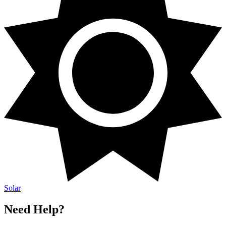
Solar​​​​‌ ‍ ​‍​‍‌‍ ‌ ​‍‌‍‍‌‌‍‌ ‌‍‍‌‌‍ ‍​‍​‍​ ‍‍​‍​‍‌ ​ ‌‍​‌‌‍ ‍‌‍‍‌‌ ‌​‌ ‍‌​‍ ‍‌‍‍‌‌‍ ​‍​‍​‍ ​​‍​‍‌‍‍​‌ ​‍‌‍‌‌‌‍‌‍​‍​‍​ ‍‍​‍​‍‌‍‍​‌ ‌​‌ ‌​‌ ​​​ ‍‍​‍ ​‍ ‌‍ ​‌‍ ‌‍​ ‌‍​‌‌‍ ​‌‍‍​‌‍ ‌ ​ ‌ ‌​​ ‍‍​ ​ ​ ​ ​ ​ ​ ​ ​‍ ‌‍‍‌‌‍ ‍‌ ‌​‌‍‌‌‌‍ ‍‌ ‌​​‍ ‌‍‌‌‌‍‌​‌‍‍‌‌ ‌​​‍ ‌‍ ‌‌‍ ‌‍‌​‌‍‌‌​ ‌‌ ​​‌ ​‍‌‍‌‌‌ ​ ‌‍‌‌‌‍ ‍‌ ‌​‌‍​‌‌ ‌​‌‍‍‌‌‍ ‌‍ ‍​ ‍ ‌‍‍‌‌‍‌​​ ‌​ ‌‍​ ‌‌​ ​​‌‍‌​​ ​ ​ ​ ​ ‍‌​ ‌ ​‍ ‌‌‍​‌​ ‌ ‌‍​‌‌‍‌‍​‍ ‌​ ‌​​ ‌​​ ‌ ‌‍​‍​‍ ‌‌‍​‍​ ​​​ ‍​​ ‌ ​‍ ‌​ ​‌​ ​​​ ‌‍‌‍‌​‌‍‌​​ ‌‍​ ‍‌​ ‌‍‌‍‌‌‌‍​‌​ ‌ ​ ​‌​ ‍ ‌ ‌​‌ ‍‌‌ ​​‌‍‌‌​ ‌‌ ‌​‌‍‌‌‌‍​ ‌‍‍​‌‍ ‍‌‍ ‌‍ ​‌‍ ‌‍‌ ‌ ‍‌​ ‍ ‌ ​​‌‍​‌‌ ‌​‌‍‍​​ ‌‌ ‌​‌‍‍‌‌ ‌​‌‍ ​‌‍‌‌​ ‌‍​‍‌‍​‌‌ ​ ‌‍‌‌‌‌‌‌‌ ​‍‌‍ ​​ ‌‌‍‍​‌ ‌​‌ ‌​‌ ​​​‍‌‌​ ​ ‌​​‌​‍‌‌​ ​‍‌​‌‍​‍‌‌​ ​‍‌​‌‍‌‍ ​‌‍ ‌‍​ ‌‍​‌‌‍ ​‌‍‍​‌‍ ‌ ​ ‌ ‌​​‍‌‌​ ​ ‌​​‌​ ​ ​ ​ ​ ​ ​ ​ ​‍‌‍‌‍‍‌‌‍‌​​ ‌​ ‌‍​ ‌‌​ ​​‌‍‌​​ ​ ​ ​ ​ ‍‌​ ‌ ​‍ ‌‌‍​‌​ ‌ ‌‍​‌‌‍‌‍​‍ ‌​ ‌​​ ‌​​ ‌ ‌‍​‍​‍ ‌‌‍​‍​ ​​​ ‍​​ ‌ ​‍ ‌​ ​‌​ ​​​ ‌‍‌‍‌​‌‍‌​​ ‌‍​ ‍‌​ ‌‍‌‍‌‌‌‍​‌​ ‌ ​ ​‌​‍‌‍‌ ‌​‌ ‍‌‌ ​​‌‍‌‌​ ‌‌ ‌​‌‍‌‌‌‍​ ‌‍‍​‌‍ ‍‌‍ ‌‍ ​‌‍ ‌‍‌ ‌ ‍‌​‍‌‍‌ ​​‌‍​‌‌ ‌​‌‍‍​​ ‌‌ ‌​‌‍‍‌‌ ‌​‌‍ ​‌‍‌‌​‍‌‍‌ ​​‌‍‌‌‌ ​‍‌ ​ ‌ ​​‌‍‌‌‌‍​ ‌ ‌​‌‍‍‌‌ ‌‍‌‍‌‌​ ‌‌ ​​‌ ‌‌‌‍​‍‌‍ ​‌‍‍‌‌ ​ ‌‍‍​‌‍‌‌‌‍‌​​‍​‍‌ ‌
Need Help?​​​​‌ ‍ ​‍​‍‌‍ ‌ ​‍‌‍‍‌‌‍‌ ‌‍‍‌‌‍ ‍​‍​‍​ ‍‍​‍​‍‌ ​ ‌‍​‌‌‍ ‍‌‍‍‌‌ ‌​‌ ‍‌​‍ ‍‌‍‍‌‌‍ ​‍​‍​‍ ​​‍​‍‌‍‍​‌ ​‍‌‍‌‌‌‍‌‍​‍​‍​ ‍‍​‍​‍‌‍‍​‌ ‌​‌ ‌​‌ ​​​ ‍‍​‍ ​‍ ‌‍ ​‌‍ ‌‍​ ‌‍​‌‌‍ ​‌‍‍​‌‍ ‌ ​ ‌ ‌​​ ‍‍​ ​ ​ ​ ​ ​ ​ ​ ​‍ ‌‍‍‌‌‍ ‍‌ ‌​‌‍‌‌‌‍ ‍‌ ‌​​‍ ‌‍‌‌‌‍‌​‌‍‍‌‌ ‌​​‍ ‌‍ ‌‌‍ ‌‍‌​‌‍‌‌​ ‌‌ ​​‌ ​‍‌‍‌‌‌ ​ ‌‍‌‌‌‍ ‍‌ ‌​‌‍​‌‌ ‌​‌‍‍‌‌‍ ‌‍ ‍​ ‍ ‌‍‍‌‌‍‌​​ ‌‌ ​ ‌‍‍‌‌ ‌​‌‍‌‌‌​‌‍‌‍ ‌‍ ‌ ‌​‌‍‌‌‌ ​‍​ ‍ ‌ ‌​‌ ‍‌‌ ​​‌‍‌‌​ ‌‌‍‌‍‌‍ ‌‍ ‌ ‌​‌‍‌‌‌ ​‍​ ‍ ‌ ​​‌‍​‌‌ ‌​‌‍‍​​ ‌‌‍ ‌‌‍‌‌‌‍ ‍‌ ‌‌‌ ​ ​‍‌‌​ ‌‌‌​​‍‌‌ ‌‍‍ ‌‍‌‌‌ ‍‌​‍‌‌​ ​ ‌​‌​​‍‌‌​ ​ ‌​‌​​‍‌‌​ ​‍​ ​‍‌‍‌‌‌‍‌‍​ ​‌​ ‌ ​ ​‌‌‍​ ‌‍‌‌‌‍​‌​ ‍‌‌‍‌​​ ​‍‌‍​ ​‍‌‌​ ​‍​ ​‍​‍‌‌​ ‌‌‌​‌​​‍ ‍‌‍‍​‌‍‌‌‌‍​‌‌‍‌​‌‍‍‌‌‍ ‍‌‍‌ ​ ‌‍​‍‌‍​‌‌ ​ ‌‍‌‌‌‌‌‌‌ ​‍‌‍ ​​ ‌‌‍‍​‌ ‌​‌ ‌​‌ ​​​‍‌‌​ ​ ‌​​‌​‍‌‌​ ​‍‌​‌‍​‍‌‌​ ​‍‌​‌‍‌‍ ​‌‍ ‌‍​ ‌‍​‌‌‍ ​‌‍‍​‌‍ ‌ ​ ‌ ‌​​‍‌‌​ ​ ‌​​‌​ ​ ​ ​ ​ ​ ​ ​ ​‍‌‍‌‍‍‌‌‍‌​​ ‌‌ ​ ‌‍‍‌‌ ‌​‌‍‌‌‌​‌‍‌‍ ‌‍ ‌ ‌​‌‍‌‌‌ ​‍​‍‌‍‌ ‌​‌ ‍‌‌ ​​‌‍‌‌​ ‌‌‍‌‍‌‍ ‌‍ ‌ ‌​‌‍‌‌‌ ​‍​‍‌‍‌ ​​‌‍​‌‌ ‌​‌‍‍​​ ‌‌‍ ‌‌‍‌‌‌‍ ‍‌ ‌‌‌ ​ ​‍‌‌​ ‌‌‌​​‍‌‌ ‌‍‍ ‌‍‌‌‌ ‍‌​‍‌‌​ ​ ‌​‌​​‍‌‌​ ​ ‌​‌​​‍‌‌​ ​‍​ ​‍‌‍‌‌‌‍‌‍​ ​‌​ ‌ ​ ​‌‌‍​ ‌‍‌‌‌‍​‌​ ‍‌‌‍‌​​ ​‍‌‍​ ​‍‌‌​ ​‍​ ​‍​‍‌‌​ ‌‌‌​‌​​‍ ‍‌‍‍​‌‍‌‌‌‍​‌‌‍‌​‌‍‍‌‌‍ ‍‌‍‌ ​‍‌‍‌ ​​‌‍‌‌‌ ​‍‌ ​ ‌ ​​‌‍‌‌‌‍​ ‌ ‌​‌‍‍‌‌ ‌‍‌‍‌‌​ ‌‌ ​​‌ ‌‌‌‍​‍‌‍ ​‌‍‍‌‌ ​ ‌‍‍​‌‍‌‌‌‍‌​​‍​‍‌ ‌