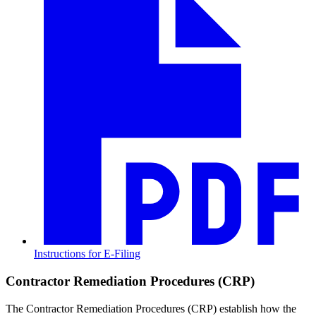
Instructions for E-Filing​​​​‌ ‍ ​‍​‍‌‍ ‌ ​‍‌‍‍‌‌‍‌ ‌‍‍‌‌‍ ‍​‍​‍​ ‍‍​‍​‍‌ ​ ‌‍​‌‌‍ ‍‌‍‍‌‌ ‌​‌ ‍‌​‍ ‍‌‍‍‌‌‍ ​‍​‍​‍ ​​‍​‍‌‍‍​‌ ​‍‌‍‌‌‌‍‌‍​‍​‍​ ‍‍​‍​‍‌‍‍​‌ ‌​‌ ‌​‌ ​​​ ‍‍​‍ ​‍ ‌‍ ​‌‍ ‌‍​ ‌‍​‌‌‍ ​‌‍‍​‌‍ ‌ ​ ‌ ‌​​ ‍‍​ ​ ​ ​ ​ ​ ​ ​ ​‍ ‌‍‍‌‌‍ ‍‌ ‌​‌‍‌‌‌‍ ‍‌ ‌​​‍ ‌‍‌‌‌‍‌​‌‍‍‌‌ ‌​​‍ ‌‍ ‌‌‍ ‌‍‌​‌‍‌‌​ ‌‌ ​​‌ ​‍‌‍‌‌‌ ​ ‌‍‌‌‌‍ ‍‌ ‌​‌‍​‌‌ ‌​‌‍‍‌‌‍ ‌‍ ‍​ ‍ ‌‍‍‌‌‍‌​​ ‌‌‍​‍‌‍​‌‌‍​‍‌‍‌‍​ ‌‍‌‍‌‍‌‍​ ​ ‌​​‍ ‌‌‍‌​‌‍​‌‌‍​‍​ ​‌​‍ ‌​ ‌​‌‍‌‌‌‍‌‌‌‍​ ​‍ ‌​ ‍‌​ ‍‌‌‍​‍​ ​​​‍ ‌​ ​​‌‍​‍​ ​ ​ ‌‍‌‍‌​‌‍​‍​ ‌ ​ ‌ ​ ​ ​ ​​​ ‍‌​ ​ ​ ‍ ‌ ‌​‌ ‍‌‌ ​​‌‍‌‌​ ‌‌‍‍​‌‍‌‌‌‍ ​‌ ​​‌‌‌​‌‍ ‌ ​​‌‍‍‌‌‍​ ​ ‍ ‌ ​​‌‍​‌‌ ‌​‌‍‍​​ ‌‌‍​ ‌‍ ‌‍ ‍‌ ‌​‌‍‌‌‌‍ ‍‌ ‌​​‍‌‌​ ‌‌‌​​‍‌‌ ‌‍‍ ‌‍‌‌‌ ‍‌​‍‌‌​ ​ ‌​‌​​‍‌‌​ ​ ‌​‌​​‍‌‌​ ​‍​ ​‍​ ​ ​ ‌​‌‍‌‌‌‍​ ​ ‌ ​ ‌‌‌‍​‌​ ‌ ‌‍​‍​ ‌‌​ ‌‌​ ‌‌​‍‌‌​ ​‍​ ​‍​‍‌‌​ ‌‌‌​‌​​‍ ‍‌‍​ ‌‍‍​‌‍‍‌‌‍ ​‌‍‌​‌ ​‍‌‍‌‌‌‍ ‍​‍‌‌​ ‌‌‌​​‍‌‌ ‌‍‍ ‌‍‌‌‌ ‍‌​‍‌‌​ ​ ‌​‌​​‍‌‌​ ​ ‌​‌​​‍‌‌​ ​‍​ ​‍​ ‌‌‌‍‌‌‌‍​‌​ ‌‌‌‍‌‍​ ‌‍‌‍​‍​ ​‍​ ​‍​ ‍‌​ ​​​ ​​​‍‌‌​ ​‍​ ​‍​‍‌‌​ ‌‌‌​‌​​‍ ‍‌ ‌​‌‍‌‌‌ ‍​‌ ‌​​ ‌‍​‍‌‍​‌‌ ​ ‌‍‌‌‌‌‌‌‌ ​‍‌‍ ​​ ‌‌‍‍​‌ ‌​‌ ‌​‌ ​​​‍‌‌​ ​ ‌​​‌​‍‌‌​ ​‍‌​‌‍​‍‌‌​ ​‍‌​‌‍‌‍ ​‌‍ ‌‍​ ‌‍​‌‌‍ ​‌‍‍​‌‍ ‌ ​ ‌ ‌​​‍‌‌​ ​ ‌​​‌​ ​ ​ ​ ​ ​ ​ ​ ​‍‌‍‌‍‍‌‌‍‌​​ ‌‌‍​‍‌‍​‌‌‍​‍‌‍‌‍​ ‌‍‌‍‌‍‌‍​ ​ ‌​​‍ ‌‌‍‌​‌‍​‌‌‍​‍​ ​‌​‍ ‌​ ‌​‌‍‌‌‌‍‌‌‌‍​ ​‍ ‌​ ‍‌​ ‍‌‌‍​‍​ ​​​‍ ‌​ ​​‌‍​‍​ ​ ​ ‌‍‌‍‌​‌‍​‍​ ‌ ​ ‌ ​ ​ ​ ​​​ ‍‌​ ​ ​‍‌‍‌ ‌​‌ ‍‌‌ ​​‌‍‌‌​ ‌‌‍‍​‌‍‌‌‌‍ ​‌ ​​‌‌‌​‌‍ ‌ ​​‌‍‍‌‌‍​ ​‍‌‍‌ ​​‌‍​‌‌ ‌​‌‍‍​​ ‌‌‍​ ‌‍ ‌‍ ‍‌ ‌​‌‍‌‌‌‍ ‍‌ ‌​​‍‌‌​ ‌‌‌​​‍‌‌ ‌‍‍ ‌‍‌‌‌ ‍‌​‍‌‌​ ​ ‌​‌​​‍‌‌​ ​ ‌​‌​​‍‌‌​ ​‍​ ​‍​ ​ ​ ‌​‌‍‌‌‌‍​ ​ ‌ ​ ‌‌‌‍​‌​ ‌ ‌‍​‍​ ‌‌​ ‌‌​ ‌‌​‍‌‌​ ​‍​ ​‍​‍‌‌​ ‌‌‌​‌​​‍ ‍‌‍​ ‌‍‍​‌‍‍‌‌‍ ​‌‍‌​‌ ​‍‌‍‌‌‌‍ ‍​‍‌‌​ ‌‌‌​​‍‌‌ ‌‍‍ ‌‍‌‌‌ ‍‌​‍‌‌​ ​ ‌​‌​​‍‌‌​ ​ ‌​‌​​‍‌‌​ ​‍​ ​‍​ ‌‌‌‍‌‌‌‍​‌​ ‌‌‌‍‌‍​ ‌‍‌‍​‍​ ​‍​ ​‍​ ‍‌​ ​​​ ​​​‍‌‌​ ​‍​ ​‍​‍‌‌​ ‌‌‌​‌​​‍ ‍‌ ‌​‌‍‌‌‌ ‍​‌ ‌​​‍‌‍‌ ​​‌‍‌‌‌ ​‍‌ ​ ‌ ​​‌‍‌‌‌‍​ ‌ ‌​‌‍‍‌‌ ‌‍‌‍‌‌​ ‌‌ ​​‌ ‌‌‌‍​‍‌‍ ​‌‍‍‌‌ ​ ‌‍‍​‌‍‌‌‌‍‌​​‍​‍‌ ‌
Contractor Remediation Procedures (CRP)​​​​‌ ‍ ​‍​‍‌‍ ‌ ​‍‌‍‍‌‌‍‌ ‌‍‍‌‌‍ ‍​‍​‍​ ‍‍​‍​‍‌ ​ ‌‍​‌‌‍ ‍‌‍‍‌‌ ‌​‌ ‍‌​‍ ‍‌‍‍‌‌‍ ​‍​‍​‍ ​​‍​‍‌‍‍​‌ ​‍‌‍‌‌‌‍‌‍​‍​‍​ ‍‍​‍​‍‌‍‍​‌ ‌​‌ ‌​‌ ​​​ ‍‍​‍ ​‍ ‌‍ ​‌‍ ‌‍​ ‌‍​‌‌‍ ​‌‍‍​‌‍ ‌ ​ ‌ ‌​​ ‍‍​ ​ ​ ​ ​ ​ ​ ​ ​‍ ‌‍‍‌‌‍ ‍‌ ‌​‌‍‌‌‌‍ ‍‌ ‌​​‍ ‌‍‌‌‌‍‌​‌‍‍‌‌ ‌​​‍ ‌‍ ‌‌‍ ‌‍‌​‌‍‌‌​ ‌‌ ​​‌ ​‍‌‍‌‌‌ ​ ‌‍‌‌‌‍ ‍‌ ‌​‌‍​‌‌ ‌​‌‍‍‌‌‍ ‌‍ ‍​ ‍ ‌‍‍‌‌‍‌​​ ‌‌‍​‍‌‍​‌‌‍​‍‌‍‌‍​ ‌‍‌‍‌‍‌‍​ ​ ‌​​‍ ‌‌‍‌​‌‍​‌‌‍​‍​ ​‌​‍ ‌​ ‌​‌‍‌‌‌‍‌‌‌‍​ ​‍ ‌​ ‍‌​ ‍‌‌‍​‍​ ​​​‍ ‌​ ​​‌‍​‍​ ​ ​ ‌‍‌‍‌​‌‍​‍​ ‌ ​ ‌ ​ ​ ​ ​​​ ‍‌​ ​ ​ ‍ ‌ ‌​‌ ‍‌‌ ​​‌‍‌‌​ ‌‌‍‍​‌‍‌‌‌‍ ​‌ ​​‌‌‌​‌‍ ‌ ​​‌‍‍‌‌‍​ ​ ‍ ‌ ​​‌‍​‌‌ ‌​‌‍‍​​ ‌‌‍​ ‌‍ ‌‍ ‍‌ ‌​‌‍‌‌‌‍ ‍‌ ‌​​‍‌‌​ ‌‌‌​​‍‌‌ ‌‍‍ ‌‍‌‌‌ ‍‌​‍‌‌​ ​ ‌​‌​​‍‌‌​ ​ ‌​‌​​‍‌‌​ ​‍​ ​‍​ ‌​​ ​‌‌‍‌‌‌‍‌​​ ​ ‌‍‌​‌‍​‍​ ​‌​ ‌‌​ ‌‍​ ‌‍​ ​​​‍‌‌​ ​‍​ ​‍​‍‌‌​ ‌‌‌​‌​​‍ ‍‌‍​ ‌‍‍​‌‍‍‌‌‍ ​‌‍‌​‌ ​‍‌‍‌‌‌‍ ‍​‍‌‌​ ‌‌‌​​‍‌‌ ‌‍‍ ‌‍‌‌‌ ‍‌​‍‌‌​ ​ ‌​‌​​‍‌‌​ ​ ‌​‌​​‍‌‌​ ​‍​ ​‍​ ​‌​ ​ ‌‍‌‍​ ​‌​ ‌‌​ ‌‍​ ​‌​ ​​​ ​‌​ ‌‍​ ​​​ ‍‌​‍‌‌​ ​‍​ ​‍​‍‌‌​ ‌‌‌​‌​​‍ ‍‌ ‌​‌‍‌‌‌ ‍​‌ ‌​​ ‌‍​‍‌‍​‌‌ ​ ‌‍‌‌‌‌‌‌‌ ​‍‌‍ ​​ ‌‌‍‍​‌ ‌​‌ ‌​‌ ​​​‍‌‌​ ​ ‌​​‌​‍‌‌​ ​‍‌​‌‍​‍‌‌​ ​‍‌​‌‍‌‍ ​‌‍ ‌‍​ ‌‍​‌‌‍ ​‌‍‍​‌‍ ‌ ​ ‌ ‌​​‍‌‌​ ​ ‌​​‌​ ​ ​ ​ ​ ​ ​ ​ ​‍‌‍‌‍‍‌‌‍‌​​ ‌‌‍​‍‌‍​‌‌‍​‍‌‍‌‍​ ‌‍‌‍‌‍‌‍​ ​ ‌​​‍ ‌‌‍‌​‌‍​‌‌‍​‍​ ​‌​‍ ‌​ ‌​‌‍‌‌‌‍‌‌‌‍​ ​‍ ‌​ ‍‌​ ‍‌‌‍​‍​ ​​​‍ ‌​ ​​‌‍​‍​ ​ ​ ‌‍‌‍‌​‌‍​‍​ ‌ ​ ‌ ​ ​ ​ ​​​ ‍‌​ ​ ​‍‌‍‌ ‌​‌ ‍‌‌ ​​‌‍‌‌​ ‌‌‍‍​‌‍‌‌‌‍ ​‌ ​​‌‌‌​‌‍ ‌ ​​‌‍‍‌‌‍​ ​‍‌‍‌ ​​‌‍​‌‌ ‌​‌‍‍​​ ‌‌‍​ ‌‍ ‌‍ ‍‌ ‌​‌‍‌‌‌‍ ‍‌ ‌​​‍‌‌​ ‌‌‌​​‍‌‌ ‌‍‍ ‌‍‌‌‌ ‍‌​‍‌‌​ ​ ‌​‌​​‍‌‌​ ​ ‌​‌​​‍‌‌​ ​‍​ ​‍​ ‌​​ ​‌‌‍‌‌‌‍‌​​ ​ ‌‍‌​‌‍​‍​ ​‌​ ‌‌​ ‌‍​ ‌‍​ ​​​‍‌‌​ ​‍​ ​‍​‍‌‌​ ‌‌‌​‌​​‍ ‍‌‍​ ‌‍‍​‌‍‍‌‌‍ ​‌‍‌​‌ ​‍‌‍‌‌‌‍ ‍​‍‌‌​ ‌‌‌​​‍‌‌ ‌‍‍ ‌‍‌‌‌ ‍‌​‍‌‌​ ​ ‌​‌​​‍‌‌​ ​ ‌​‌​​‍‌‌​ ​‍​ ​‍​ ​‌​ ​ ‌‍‌‍​ ​‌​ ‌‌​ ‌‍​ ​‌​ ​​​ ​‌​ ‌‍​ ​​​ ‍‌​‍‌‌​ ​‍​ ​‍​‍‌‌​ ‌‌‌​‌​​‍ ‍‌ ‌​‌‍‌‌‌ ‍​‌ ‌​​‍‌‍‌ ​​‌‍‌‌‌ ​‍‌ ​ ‌ ​​‌‍‌‌‌‍​ ‌ ‌​‌‍‍‌‌ ‌‍‌‍‌‌​ ‌‌ ​​‌ ‌‌‌‍​‍‌‍ ​‌‍‍‌‌ ​ ‌‍‍​‌‍‌‌‌‍‌​​‍​‍‌ ‌
The Contractor Remediation Procedures (CRP) establish how the