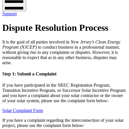
Support
Dispute Resolution Process
It is the goal of all parties involved in ​​​​‌ ‍ ​‍​‍‌‍ ‌ ​‍‌‍‍‌‌‍‌ ‌‍‍‌‌‍ ‍​‍​‍​ ‍‍​‍​‍‌ ​ ‌‍​‌‌‍ ‍‌‍‍‌‌ ‌​‌ ‍‌​‍ ‍‌‍‍‌‌‍ ​‍​‍​‍ ​​‍​‍‌‍‍​‌ ​‍‌‍‌‌‌‍‌‍​‍​‍​ ‍‍​‍​‍‌‍‍​‌ ‌​‌ ‌​‌ ​​​ ‍‍​‍ ​‍ ‌‍ ​‌‍ ‌‍​ ‌‍​‌‌‍ ​‌‍‍​‌‍ ‌ ​ ‌ ‌​​ ‍‍​ ​ ​ ​ ​ ​ ​ ​ ​‍ ‌‍‍‌‌‍ ‍‌ ‌​‌‍‌‌‌‍ ‍‌ ‌​​‍ ‌‍‌‌‌‍‌​‌‍‍‌‌ ‌​​‍ ‌‍ ‌‌‍ ‌‍‌​‌‍‌‌​ ‌‌ ​​‌ ​‍‌‍‌‌‌ ​ ‌‍‌‌‌‍ ‍‌ ‌​‌‍​‌‌ ‌​‌‍‍‌‌‍ ‌‍ ‍​ ‍ ‌‍‍‌‌‍‌​​ ‌‌‍​‍‌‍​‌‌‍​‍‌‍‌‍​ ‌‍‌‍‌‍‌‍​ ​ ‌​​‍ ‌‌‍‌​‌‍​‌‌‍​‍​ ​‌​‍ ‌​ ‌​‌‍‌‌‌‍‌‌‌‍​ ​‍ ‌​ ‍‌​ ‍‌‌‍​‍​ ​​​‍ ‌​ ​​‌‍​‍​ ​ ​ ‌‍‌‍‌​‌‍​‍​ ‌ ​ ‌ ​ ​ ​ ​​​ ‍‌​ ​ ​ ‍ ‌ ‌​‌ ‍‌‌ ​​‌‍‌‌​ ‌‌‍‍​‌‍‌‌‌‍ ​‌ ​​‌‌‌​‌‍ ‌ ​​‌‍‍‌‌‍​ ​ ‍ ‌ ​​‌‍​‌‌ ‌​‌‍‍​​ ‌‌‍​ ‌‍ ‌‍ ‍‌ ‌​‌‍‌‌‌‍ ‍‌ ‌​​‍‌‌​ ‌‌‌​​‍‌‌ ‌‍‍ ‌‍‌‌‌ ‍‌​‍‌‌​ ​ ‌​‌​​‍‌‌​ ​ ‌​‌​​‍‌‌​ ​‍​ ​‍​ ​​​ ​​‌‍‌​‌‍‌​​ ‌‌‌‍‌‌​ ​​‌‍‌‌​ ​ ‌‍‌‍​ ‌ ​ ‌​​‍‌‌​ ​‍​ ​‍​‍‌‌​ ‌‌‌​‌​​‍ ‍‌‍​ ‌‍‍​‌‍‍‌‌‍ ​‌‍‌​‌ ​‍‌‍‌‌‌‍ ‍​‍‌‌​ ‌‌‌​​‍‌‌ ‌‍‍ ‌‍‌‌‌ ‍‌​‍‌‌​ ​ ‌​‌​​‍‌‌​ ​ ‌​‌​​‍‌‌​ ​‍​ ​‍​ ‌​​ ‌‌‌‍‌​‌‍‌​‌‍‌​​ ‌‌​ ​‌​ ‌ ‌‍‌​​ ​​‌‍​ ​ ​​​‍‌‌​ ​‍​ ​‍​‍‌‌​ ‌‌‌​‌​​‍ ‍‌ ‌​‌‍‌‌‌ ‍​‌ ‌​​ ‌‍​‍‌‍​‌‌ ​ ‌‍‌‌‌‌‌‌‌ ​‍‌‍ ​​ ‌‌‍‍​‌ ‌​‌ ‌​‌ ​​​‍‌‌​ ​ ‌​​‌​‍‌‌​ ​‍‌​‌‍​‍‌‌​ ​‍‌​‌‍‌‍ ​‌‍ ‌‍​ ‌‍​‌‌‍ ​‌‍‍​‌‍ ‌ ​ ‌ ‌​​‍‌‌​ ​ ‌​​‌​ ​ ​ ​ ​ ​ ​ ​ ​‍‌‍‌‍‍‌‌‍‌​​ ‌‌‍​‍‌‍​‌‌‍​‍‌‍‌‍​ ‌‍‌‍‌‍‌‍​ ​ ‌​​‍ ‌‌‍‌​‌‍​‌‌‍​‍​ ​‌​‍ ‌​ ‌​‌‍‌‌‌‍‌‌‌‍​ ​‍ ‌​ ‍‌​ ‍‌‌‍​‍​ ​​​‍ ‌​ ​​‌‍​‍​ ​ ​ ‌‍‌‍‌​‌‍​‍​ ‌ ​ ‌ ​ ​ ​ ​​​ ‍‌​ ​ ​‍‌‍‌ ‌​‌ ‍‌‌ ​​‌‍‌‌​ ‌‌‍‍​‌‍‌‌‌‍ ​‌ ​​‌‌‌​‌‍ ‌ ​​‌‍‍‌‌‍​ ​‍‌‍‌ ​​‌‍​‌‌ ‌​‌‍‍​​ ‌‌‍​ ‌‍ ‌‍ ‍‌ ‌​‌‍‌‌‌‍ ‍‌ ‌​​‍‌‌​ ‌‌‌​​‍‌‌ ‌‍‍ ‌‍‌‌‌ ‍‌​‍‌‌​ ​ ‌​‌​​‍‌‌​ ​ ‌​‌​​‍‌‌​ ​‍​ ​‍​ ​​​ ​​‌‍‌​‌‍‌​​ ‌‌‌‍‌‌​ ​​‌‍‌‌​ ​ ‌‍‌‍​ ‌ ​ ‌​​‍‌‌​ ​‍​ ​‍​‍‌‌​ ‌‌‌​‌​​‍ ‍‌‍​ ‌‍‍​‌‍‍‌‌‍ ​‌‍‌​‌ ​‍‌‍‌‌‌‍ ‍​‍‌‌​ ‌‌‌​​‍‌‌ ‌‍‍ ‌‍‌‌‌ ‍‌​‍‌‌​ ​ ‌​‌​​‍‌‌​ ​ ‌​‌​​‍‌‌​ ​‍​ ​‍​ ‌​​ ‌‌‌‍‌​‌‍‌​‌‍‌​​ ‌‌​ ​‌​ ‌ ‌‍‌​​ ​​‌‍​ ​ ​​​‍‌‌​ ​‍​ ​‍​‍‌‌​ ‌‌‌​‌​​‍ ‍‌ ‌​‌‍‌‌‌ ‍​‌ ‌​​‍‌‍‌ ​​‌‍‌‌‌ ​‍‌ ​ ‌ ​​‌‍‌‌‌‍​ ‌ ‌​‌‍‍‌‌ ‌‍‌‍‌‌​ ‌‌ ​​‌ ‌‌‌‍​‍‌‍ ​‌‍‍‌‌ ​ ‌‍‍​‌‍‌‌‌‍‌​​‍​‍‌ ‌
New Jersey’s Clean Energy
Program (NJCEP)​​​​‌ ‍ ​‍​‍‌‍ ‌ ​‍‌‍‍‌‌‍‌ ‌‍‍‌‌‍ ‍​‍​‍​ ‍‍​‍​‍‌ ​ ‌‍​‌‌‍ ‍‌‍‍‌‌ ‌​‌ ‍‌​‍ ‍‌‍‍‌‌‍ ​‍​‍​‍ ​​‍​‍‌‍‍​‌ ​‍‌‍‌‌‌‍‌‍​‍​‍​ ‍‍​‍​‍‌‍‍​‌ ‌​‌ ‌​‌ ​​​ ‍‍​‍ ​‍ ‌‍ ​‌‍ ‌‍​ ‌‍​‌‌‍ ​‌‍‍​‌‍ ‌ ​ ‌ ‌​​ ‍‍​ ​ ​ ​ ​ ​ ​ ​ ​‍ ‌‍‍‌‌‍ ‍‌ ‌​‌‍‌‌‌‍ ‍‌ ‌​​‍ ‌‍‌‌‌‍‌​‌‍‍‌‌ ‌​​‍ ‌‍ ‌‌‍ ‌‍‌​‌‍‌‌​ ‌‌ ​​‌ ​‍‌‍‌‌‌ ​ ‌‍‌‌‌‍ ‍‌ ‌​‌‍​‌‌ ‌​‌‍‍‌‌‍ ‌‍ ‍​ ‍ ‌‍‍‌‌‍‌​​ ‌‌‍​‍‌‍​‌‌‍​‍‌‍‌‍​ ‌‍‌‍‌‍‌‍​ ​ ‌​​‍ ‌‌‍‌​‌‍​‌‌‍​‍​ ​‌​‍ ‌​ ‌​‌‍‌‌‌‍‌‌‌‍​ ​‍ ‌​ ‍‌​ ‍‌‌‍​‍​ ​​​‍ ‌​ ​​‌‍​‍​ ​ ​ ‌‍‌‍‌​‌‍​‍​ ‌ ​ ‌ ​ ​ ​ ​​​ ‍‌​ ​ ​ ‍ ‌ ‌​‌ ‍‌‌ ​​‌‍‌‌​ ‌‌‍‍​‌‍‌‌‌‍ ​‌ ​​‌‌‌​‌‍ ‌ ​​‌‍‍‌‌‍​ ​ ‍ ‌ ​​‌‍​‌‌ ‌​‌‍‍​​ ‌‌‍​ ‌‍ ‌‍ ‍‌ ‌​‌‍‌‌‌‍ ‍‌ ‌​​‍‌‌​ ‌‌‌​​‍‌‌ ‌‍‍ ‌‍‌‌‌ ‍‌​‍‌‌​ ​ ‌​‌​​‍‌‌​ ​ ‌​‌​​‍‌‌​ ​‍​ ​‍​ ​​​ ​​‌‍‌​‌‍‌​​ ‌‌‌‍‌‌​ ​​‌‍‌‌​ ​ ‌‍‌‍​ ‌ ​ ‌​​‍‌‌​ ​‍​ ​‍​‍‌‌​ ‌‌‌​‌​​‍ ‍‌‍​ ‌‍‍​‌‍‍‌‌‍ ​‌‍‌​‌ ​‍‌‍‌‌‌‍ ‍​‍‌‌​ ‌‌‌​​‍‌‌ ‌‍‍ ‌‍‌‌‌ ‍‌​‍‌‌​ ​ ‌​‌​​‍‌‌​ ​ ‌​‌​​‍‌‌​ ​‍​ ​‍‌‍‌‍​ ‌‌​ ‌​​ ​‌​ ​‌​ ‌​​ ‍​​ ​‌​ ‌ ‌‍‌‌​ ‍‌​ ​‍​‍‌‌​ ​‍​ ​‍​‍‌‌​ ‌‌‌​‌​​‍ ‍‌ ‌​‌‍‌‌‌ ‍​‌ ‌​​ ‌‍​‍‌‍​‌‌ ​ ‌‍‌‌‌‌‌‌‌ ​‍‌‍ ​​ ‌‌‍‍​‌ ‌​‌ ‌​‌ ​​​‍‌‌​ ​ ‌​​‌​‍‌‌​ ​‍‌​‌‍​‍‌‌​ ​‍‌​‌‍‌‍ ​‌‍ ‌‍​ ‌‍​‌‌‍ ​‌‍‍​‌‍ ‌ ​ ‌ ‌​​‍‌‌​ ​ ‌​​‌​ ​ ​ ​ ​ ​ ​ ​ ​‍‌‍‌‍‍‌‌‍‌​​ ‌‌‍​‍‌‍​‌‌‍​‍‌‍‌‍​ ‌‍‌‍‌‍‌‍​ ​ ‌​​‍ ‌‌‍‌​‌‍​‌‌‍​‍​ ​‌​‍ ‌​ ‌​‌‍‌‌‌‍‌‌‌‍​ ​‍ ‌​ ‍‌​ ‍‌‌‍​‍​ ​​​‍ ‌​ ​​‌‍​‍​ ​ ​ ‌‍‌‍‌​‌‍​‍​ ‌ ​ ‌ ​ ​ ​ ​​​ ‍‌​ ​ ​‍‌‍‌ ‌​‌ ‍‌‌ ​​‌‍‌‌​ ‌‌‍‍​‌‍‌‌‌‍ ​‌ ​​‌‌‌​‌‍ ‌ ​​‌‍‍‌‌‍​ ​‍‌‍‌ ​​‌‍​‌‌ ‌​‌‍‍​​ ‌‌‍​ ‌‍ ‌‍ ‍‌ ‌​‌‍‌‌‌‍ ‍‌ ‌​​‍‌‌​ ‌‌‌​​‍‌‌ ‌‍‍ ‌‍‌‌‌ ‍‌​‍‌‌​ ​ ‌​‌​​‍‌‌​ ​ ‌​‌​​‍‌‌​ ​‍​ ​‍​ ​​​ ​​‌‍‌​‌‍‌​​ ‌‌‌‍‌‌​ ​​‌‍‌‌​ ​ ‌‍‌‍​ ‌ ​ ‌​​‍‌‌​ ​‍​ ​‍​‍‌‌​ ‌‌‌​‌​​‍ ‍‌‍​ ‌‍‍​‌‍‍‌‌‍ ​‌‍‌​‌ ​‍‌‍‌‌‌‍ ‍​‍‌‌​ ‌‌‌​​‍‌‌ ‌‍‍ ‌‍‌‌‌ ‍‌​‍‌‌​ ​ ‌​‌​​‍‌‌​ ​ ‌​‌​​‍‌‌​ ​‍​ ​‍‌‍‌‍​ ‌‌​ ‌​​ ​‌​ ​‌​ ‌​​ ‍​​ ​‌​ ‌ ‌‍‌‌​ ‍‌​ ​‍​‍‌‌​ ​‍​ ​‍​‍‌‌​ ‌‌‌​‌​​‍ ‍‌ ‌​‌‍‌‌‌ ‍​‌ ‌​​‍‌‍‌ ​​‌‍‌‌‌ ​‍‌ ​ ‌ ​​‌‍‌‌‌‍​ ‌ ‌​‌‍‍‌‌ ‌‍‌‍‌‌​ ‌‌ ​​‌ ‌‌‌‍​‍‌‍ ​‌‍‍‌‌ ​ ‌‍‍​‌‍‌‌‌‍‌​​‍​‍‌ ‌
to conduct business in a professional manner,
without giving rise to any complaints or disputes. However, it is
reasonable to expect that as in any other business, disputes may
arise. ​​​​‌ ‍ ​‍​‍‌‍ ‌ ​‍‌‍‍‌‌‍‌ ‌‍‍‌‌‍ ‍​‍​‍​ ‍‍​‍​‍‌ ​ ‌‍​‌‌‍ ‍‌‍‍‌‌ ‌​‌ ‍‌​‍ ‍‌‍‍‌‌‍ ​‍​‍​‍ ​​‍​‍‌‍‍​‌ ​‍‌‍‌‌‌‍‌‍​‍​‍​ ‍‍​‍​‍‌‍‍​‌ ‌​‌ ‌​‌ ​​​ ‍‍​‍ ​‍ ‌‍ ​‌‍ ‌‍​ ‌‍​‌‌‍ ​‌‍‍​‌‍ ‌ ​ ‌ ‌​​ ‍‍​ ​ ​ ​ ​ ​ ​ ​ ​‍ ‌‍‍‌‌‍ ‍‌ ‌​‌‍‌‌‌‍ ‍‌ ‌​​‍ ‌‍‌‌‌‍‌​‌‍‍‌‌ ‌​​‍ ‌‍ ‌‌‍ ‌‍‌​‌‍‌‌​ ‌‌ ​​‌ ​‍‌‍‌‌‌ ​ ‌‍‌‌‌‍ ‍‌ ‌​‌‍​‌‌ ‌​‌‍‍‌‌‍ ‌‍ ‍​ ‍ ‌‍‍‌‌‍‌​​ ‌‌‍​‍‌‍​‌‌‍​‍‌‍‌‍​ ‌‍‌‍‌‍‌‍​ ​ ‌​​‍ ‌‌‍‌​‌‍​‌‌‍​‍​ ​‌​‍ ‌​ ‌​‌‍‌‌‌‍‌‌‌‍​ ​‍ ‌​ ‍‌​ ‍‌‌‍​‍​ ​​​‍ ‌​ ​​‌‍​‍​ ​ ​ ‌‍‌‍‌​‌‍​‍​ ‌ ​ ‌ ​ ​ ​ ​​​ ‍‌​ ​ ​ ‍ ‌ ‌​‌ ‍‌‌ ​​‌‍‌‌​ ‌‌‍‍​‌‍‌‌‌‍ ​‌ ​​‌‌‌​‌‍ ‌ ​​‌‍‍‌‌‍​ ​ ‍ ‌ ​​‌‍​‌‌ ‌​‌‍‍​​ ‌‌‍​ ‌‍ ‌‍ ‍‌ ‌​‌‍‌‌‌‍ ‍‌ ‌​​‍‌‌​ ‌‌‌​​‍‌‌ ‌‍‍ ‌‍‌‌‌ ‍‌​‍‌‌​ ​ ‌​‌​​‍‌‌​ ​ ‌​‌​​‍‌‌​ ​‍​ ​‍​ ​​​ ​​‌‍‌​‌‍‌​​ ‌‌‌‍‌‌​ ​​‌‍‌‌​ ​ ‌‍‌‍​ ‌ ​ ‌​​‍‌‌​ ​‍​ ​‍​‍‌‌​ ‌‌‌​‌​​‍ ‍‌‍​ ‌‍‍​‌‍‍‌‌‍ ​‌‍‌​‌ ​‍‌‍‌‌‌‍ ‍​‍‌‌​ ‌‌‌​​‍‌‌ ‌‍‍ ‌‍‌‌‌ ‍‌​‍‌‌​ ​ ‌​‌​​‍‌‌​ ​ ‌​‌​​‍‌‌​ ​‍​ ​‍​ ​‍​ ​​‌‍‌‌​ ‍‌​ ​​​ ‌ ​ ​​​ ​ ​ ​​​ ‌ ‌‍​‌‌‍​ ​‍‌‌​ ​‍​ ​‍​‍‌‌​ ‌‌‌​‌​​‍ ‍‌ ‌​‌‍‌‌‌ ‍​‌ ‌​​ ‌‍​‍‌‍​‌‌ ​ ‌‍‌‌‌‌‌‌‌ ​‍‌‍ ​​ ‌‌‍‍​‌ ‌​‌ ‌​‌ ​​​‍‌‌​ ​ ‌​​‌​‍‌‌​ ​‍‌​‌‍​‍‌‌​ ​‍‌​‌‍‌‍ ​‌‍ ‌‍​ ‌‍​‌‌‍ ​‌‍‍​‌‍ ‌ ​ ‌ ‌​​‍‌‌​ ​ ‌​​‌​ ​ ​ ​ ​ ​ ​ ​ ​‍‌‍‌‍‍‌‌‍‌​​ ‌‌‍​‍‌‍​‌‌‍​‍‌‍‌‍​ ‌‍‌‍‌‍‌‍​ ​ ‌​​‍ ‌‌‍‌​‌‍​‌‌‍​‍​ ​‌​‍ ‌​ ‌​‌‍‌‌‌‍‌‌‌‍​ ​‍ ‌​ ‍‌​ ‍‌‌‍​‍​ ​​​‍ ‌​ ​​‌‍​‍​ ​ ​ ‌‍‌‍‌​‌‍​‍​ ‌ ​ ‌ ​ ​ ​ ​​​ ‍‌​ ​ ​‍‌‍‌ ‌​‌ ‍‌‌ ​​‌‍‌‌​ ‌‌‍‍​‌‍‌‌‌‍ ​‌ ​​‌‌‌​‌‍ ‌ ​​‌‍‍‌‌‍​ ​‍‌‍‌ ​​‌‍​‌‌ ‌​‌‍‍​​ ‌‌‍​ ‌‍ ‌‍ ‍‌ ‌​‌‍‌‌‌‍ ‍‌ ‌​​‍‌‌​ ‌‌‌​​‍‌‌ ‌‍‍ ‌‍‌‌‌ ‍‌​‍‌‌​ ​ ‌​‌​​‍‌‌​ ​ ‌​‌​​‍‌‌​ ​‍​ ​‍​ ​​​ ​​‌‍‌​‌‍‌​​ ‌‌‌‍‌‌​ ​​‌‍‌‌​ ​ ‌‍‌‍​ ‌ ​ ‌​​‍‌‌​ ​‍​ ​‍​‍‌‌​ ‌‌‌​‌​​‍ ‍‌‍​ ‌‍‍​‌‍‍‌‌‍ ​‌‍‌​‌ ​‍‌‍‌‌‌‍ ‍​‍‌‌​ ‌‌‌​​‍‌‌ ‌‍‍ ‌‍‌‌‌ ‍‌​‍‌‌​ ​ ‌​‌​​‍‌‌​ ​ ‌​‌​​‍‌‌​ ​‍​ ​‍​ ​‍​ ​​‌‍‌‌​ ‍‌​ ​​​ ‌ ​ ​​​ ​ ​ ​​​ ‌ ‌‍​‌‌‍​ ​‍‌‌​ ​‍​ ​‍​‍‌‌​ ‌‌‌​‌​​‍ ‍‌ ‌​‌‍‌‌‌ ‍​‌ ‌​​‍‌‍‌ ​​‌‍‌‌‌ ​‍‌ ​ ‌ ​​‌‍‌‌‌‍​ ‌ ‌​‌‍‍‌‌ ‌‍‌‍‌‌​ ‌‌ ​​‌ ‌‌‌‍​‍‌‍ ​‌‍‍‌‌ ​ ‌‍‍​‌‍‌‌‌‍‌​​‍​‍‌ ‌
Step 1:​​​​‌ ‍ ​‍​‍‌‍ ‌ ​‍‌‍‍‌‌‍‌ ‌‍‍‌‌‍ ‍​‍​‍​ ‍‍​‍​‍‌ ​ ‌‍​‌‌‍ ‍‌‍‍‌‌ ‌​‌ ‍‌​‍ ‍‌‍‍‌‌‍ ​‍​‍​‍ ​​‍​‍‌‍‍​‌ ​‍‌‍‌‌‌‍‌‍​‍​‍​ ‍‍​‍​‍‌‍‍​‌ ‌​‌ ‌​‌ ​​​ ‍‍​‍ ​‍ ‌‍ ​‌‍ ‌‍​ ‌‍​‌‌‍ ​‌‍‍​‌‍ ‌ ​ ‌ ‌​​ ‍‍​ ​ ​ ​ ​ ​ ​ ​ ​‍ ‌‍‍‌‌‍ ‍‌ ‌​‌‍‌‌‌‍ ‍‌ ‌​​‍ ‌‍‌‌‌‍‌​‌‍‍‌‌ ‌​​‍ ‌‍ ‌‌‍ ‌‍‌​‌‍‌‌​ ‌‌ ​​‌ ​‍‌‍‌‌‌ ​ ‌‍‌‌‌‍ ‍‌ ‌​‌‍​‌‌ ‌​‌‍‍‌‌‍ ‌‍ ‍​ ‍ ‌‍‍‌‌‍‌​​ ‌‌‍​‍‌‍​‌‌‍​‍‌‍‌‍​ ‌‍‌‍‌‍‌‍​ ​ ‌​​‍ ‌‌‍‌​‌‍​‌‌‍​‍​ ​‌​‍ ‌​ ‌​‌‍‌‌‌‍‌‌‌‍​ ​‍ ‌​ ‍‌​ ‍‌‌‍​‍​ ​​​‍ ‌​ ​​‌‍​‍​ ​ ​ ‌‍‌‍‌​‌‍​‍​ ‌ ​ ‌ ​ ​ ​ ​​​ ‍‌​ ​ ​ ‍ ‌ ‌​‌ ‍‌‌ ​​‌‍‌‌​ ‌‌‍‍​‌‍‌‌‌‍ ​‌ ​​‌‌‌​‌‍ ‌ ​​‌‍‍‌‌‍​ ​ ‍ ‌ ​​‌‍​‌‌ ‌​‌‍‍​​ ‌‌‍​ ‌‍ ‌‍ ‍‌ ‌​‌‍‌‌‌‍ ‍‌ ‌​​‍‌‌​ ‌‌‌​​‍‌‌ ‌‍‍ ‌‍‌‌‌ ‍‌​‍‌‌​ ​ ‌​‌​​‍‌‌​ ​ ‌​‌​​‍‌‌​ ​‍​ ​‍​ ‍​​ ‍​‌‍‌​​ ​‍‌‍‌‍​ ‍‌‌‍‌​​ ‍‌‌‍​‍‌‍​‍‌‍‌​​ ‌​​‍‌‌​ ​‍​ ​‍​‍‌‌​ ‌‌‌​‌​​‍ ‍‌‍​ ‌‍‍​‌‍‍‌‌‍ ​‌‍‌​‌ ​‍‌‍‌‌‌‍ ‍​‍‌‌​ ‌‌‌​​‍‌‌ ‌‍‍ ‌‍‌‌‌ ‍‌​‍‌‌​ ​ ‌​‌​​‍‌‌​ ​ ‌​‌​​‍‌‌​ ​‍​ ​‍‌‍‌​‌‍​‌​ ​‌‌‍​ ​ ‌​​ ​ ​ ‌ ‌‍​‌‌‍‌‍​ ​‌‌‍‌​​ ​‍​‍‌‌​ ​‍​ ​‍​‍‌‌​ ‌‌‌​‌​​‍ ‍‌ ‌​‌‍‌‌‌ ‍​‌ ‌​​ ‌‍​‍‌‍​‌‌ ​ ‌‍‌‌‌‌‌‌‌ ​‍‌‍ ​​ ‌‌‍‍​‌ ‌​‌ ‌​‌ ​​​‍‌‌​ ​ ‌​​‌​‍‌‌​ ​‍‌​‌‍​‍‌‌​ ​‍‌​‌‍‌‍ ​‌‍ ‌‍​ ‌‍​‌‌‍ ​‌‍‍​‌‍ ‌ ​ ‌ ‌​​‍‌‌​ ​ ‌​​‌​ ​ ​ ​ ​ ​ ​ ​ ​‍‌‍‌‍‍‌‌‍‌​​ ‌‌‍​‍‌‍​‌‌‍​‍‌‍‌‍​ ‌‍‌‍‌‍‌‍​ ​ ‌​​‍ ‌‌‍‌​‌‍​‌‌‍​‍​ ​‌​‍ ‌​ ‌​‌‍‌‌‌‍‌‌‌‍​ ​‍ ‌​ ‍‌​ ‍‌‌‍​‍​ ​​​‍ ‌​ ​​‌‍​‍​ ​ ​ ‌‍‌‍‌​‌‍​‍​ ‌ ​ ‌ ​ ​ ​ ​​​ ‍‌​ ​ ​‍‌‍‌ ‌​‌ ‍‌‌ ​​‌‍‌‌​ ‌‌‍‍​‌‍‌‌‌‍ ​‌ ​​‌‌‌​‌‍ ‌ ​​‌‍‍‌‌‍​ ​‍‌‍‌ ​​‌‍​‌‌ ‌​‌‍‍​​ ‌‌‍​ ‌‍ ‌‍ ‍‌ ‌​‌‍‌‌‌‍ ‍‌ ‌​​‍‌‌​ ‌‌‌​​‍‌‌ ‌‍‍ ‌‍‌‌‌ ‍‌​‍‌‌​ ​ ‌​‌​​‍‌‌​ ​ ‌​‌​​‍‌‌​ ​‍​ ​‍​ ‍​​ ‍​‌‍‌​​ ​‍‌‍‌‍​ ‍‌‌‍‌​​ ‍‌‌‍​‍‌‍​‍‌‍‌​​ ‌​​‍‌‌​ ​‍​ ​‍​‍‌‌​ ‌‌‌​‌​​‍ ‍‌‍​ ‌‍‍​‌‍‍‌‌‍ ​‌‍‌​‌ ​‍‌‍‌‌‌‍ ‍​‍‌‌​ ‌‌‌​​‍‌‌ ‌‍‍ ‌‍‌‌‌ ‍‌​‍‌‌​ ​ ‌​‌​​‍‌‌​ ​ ‌​‌​​‍‌‌​ ​‍​ ​‍‌‍‌​‌‍​‌​ ​‌‌‍​ ​ ‌​​ ​ ​ ‌ ‌‍​‌‌‍‌‍​ ​‌‌‍‌​​ ​‍​‍‌‌​ ​‍​ ​‍​‍‌‌​ ‌‌‌​‌​​‍ ‍‌ ‌​‌‍‌‌‌ ‍​‌ ‌​​‍‌‍‌ ​​‌‍‌‌‌ ​‍‌ ​ ‌ ​​‌‍‌‌‌‍​ ‌ ‌​‌‍‍‌‌ ‌‍‌‍‌‌​ ‌‌ ​​‌ ‌‌‌‍​‍‌‍ ​‌‍‍‌‌ ​ ‌‍‍​‌‍‌‌‌‍‌​​‍​‍‌ ‌
Submit a Complaint​​​​‌ ‍ ​‍​‍‌‍ ‌ ​‍‌‍‍‌‌‍‌ ‌‍‍‌‌‍ ‍​‍​‍​ ‍‍​‍​‍‌ ​ ‌‍​‌‌‍ ‍‌‍‍‌‌ ‌​‌ ‍‌​‍ ‍‌‍‍‌‌‍ ​‍​‍​‍ ​​‍​‍‌‍‍​‌ ​‍‌‍‌‌‌‍‌‍​‍​‍​ ‍‍​‍​‍‌‍‍​‌ ‌​‌ ‌​‌ ​​​ ‍‍​‍ ​‍ ‌‍ ​‌‍ ‌‍​ ‌‍​‌‌‍ ​‌‍‍​‌‍ ‌ ​ ‌ ‌​​ ‍‍​ ​ ​ ​ ​ ​ ​ ​ ​‍ ‌‍‍‌‌‍ ‍‌ ‌​‌‍‌‌‌‍ ‍‌ ‌​​‍ ‌‍‌‌‌‍‌​‌‍‍‌‌ ‌​​‍ ‌‍ ‌‌‍ ‌‍‌​‌‍‌‌​ ‌‌ ​​‌ ​‍‌‍‌‌‌ ​ ‌‍‌‌‌‍ ‍‌ ‌​‌‍​‌‌ ‌​‌‍‍‌‌‍ ‌‍ ‍​ ‍ ‌‍‍‌‌‍‌​​ ‌‌‍​‍‌‍​‌‌‍​‍‌‍‌‍​ ‌‍‌‍‌‍‌‍​ ​ ‌​​‍ ‌‌‍‌​‌‍​‌‌‍​‍​ ​‌​‍ ‌​ ‌​‌‍‌‌‌‍‌‌‌‍​ ​‍ ‌​ ‍‌​ ‍‌‌‍​‍​ ​​​‍ ‌​ ​​‌‍​‍​ ​ ​ ‌‍‌‍‌​‌‍​‍​ ‌ ​ ‌ ​ ​ ​ ​​​ ‍‌​ ​ ​ ‍ ‌ ‌​‌ ‍‌‌ ​​‌‍‌‌​ ‌‌‍‍​‌‍‌‌‌‍ ​‌ ​​‌‌‌​‌‍ ‌ ​​‌‍‍‌‌‍​ ​ ‍ ‌ ​​‌‍​‌‌ ‌​‌‍‍​​ ‌‌‍​ ‌‍ ‌‍ ‍‌ ‌​‌‍‌‌‌‍ ‍‌ ‌​​‍‌‌​ ‌‌‌​​‍‌‌ ‌‍‍ ‌‍‌‌‌ ‍‌​‍‌‌​ ​ ‌​‌​​‍‌‌​ ​ ‌​‌​​‍‌‌​ ​‍​ ​‍​ ‍​​ ‍​‌‍‌​​ ​‍‌‍‌‍​ ‍‌‌‍‌​​ ‍‌‌‍​‍‌‍​‍‌‍‌​​ ‌​​‍‌‌​ ​‍​ ​‍​‍‌‌​ ‌‌‌​‌​​‍ ‍‌‍​ ‌‍‍​‌‍‍‌‌‍ ​‌‍‌​‌ ​‍‌‍‌‌‌‍ ‍​‍‌‌​ ‌‌‌​​‍‌‌ ‌‍‍ ‌‍‌‌‌ ‍‌​‍‌‌​ ​ ‌​‌​​‍‌‌​ ​ ‌​‌​​‍‌‌​ ​‍​ ​‍‌‍‌‌​ ‌ ​ ‌‍​ ‍‌‌‍‌‍​ ‌‍​ ‌ ​ ‍‌‌‍​‍​ ‍‌​ ​‌​ ​‍​‍‌‌​ ​‍​ ​‍​‍‌‌​ ‌‌‌​‌​​‍ ‍‌ ‌​‌‍‌‌‌ ‍​‌ ‌​​ ‌‍​‍‌‍​‌‌ ​ ‌‍‌‌‌‌‌‌‌ ​‍‌‍ ​​ ‌‌‍‍​‌ ‌​‌ ‌​‌ ​​​‍‌‌​ ​ ‌​​‌​‍‌‌​ ​‍‌​‌‍​‍‌‌​ ​‍‌​‌‍‌‍ ​‌‍ ‌‍​ ‌‍​‌‌‍ ​‌‍‍​‌‍ ‌ ​ ‌ ‌​​‍‌‌​ ​ ‌​​‌​ ​ ​ ​ ​ ​ ​ ​ ​‍‌‍‌‍‍‌‌‍‌​​ ‌‌‍​‍‌‍​‌‌‍​‍‌‍‌‍​ ‌‍‌‍‌‍‌‍​ ​ ‌​​‍ ‌‌‍‌​‌‍​‌‌‍​‍​ ​‌​‍ ‌​ ‌​‌‍‌‌‌‍‌‌‌‍​ ​‍ ‌​ ‍‌​ ‍‌‌‍​‍​ ​​​‍ ‌​ ​​‌‍​‍​ ​ ​ ‌‍‌‍‌​‌‍​‍​ ‌ ​ ‌ ​ ​ ​ ​​​ ‍‌​ ​ ​‍‌‍‌ ‌​‌ ‍‌‌ ​​‌‍‌‌​ ‌‌‍‍​‌‍‌‌‌‍ ​‌ ​​‌‌‌​‌‍ ‌ ​​‌‍‍‌‌‍​ ​‍‌‍‌ ​​‌‍​‌‌ ‌​‌‍‍​​ ‌‌‍​ ‌‍ ‌‍ ‍‌ ‌​‌‍‌‌‌‍ ‍‌ ‌​​‍‌‌​ ‌‌‌​​‍‌‌ ‌‍‍ ‌‍‌‌‌ ‍‌​‍‌‌​ ​ ‌​‌​​‍‌‌​ ​ ‌​‌​​‍‌‌​ ​‍​ ​‍​ ‍​​ ‍​‌‍‌​​ ​‍‌‍‌‍​ ‍‌‌‍‌​​ ‍‌‌‍​‍‌‍​‍‌‍‌​​ ‌​​‍‌‌​ ​‍​ ​‍​‍‌‌​ ‌‌‌​‌​​‍ ‍‌‍​ ‌‍‍​‌‍‍‌‌‍ ​‌‍‌​‌ ​‍‌‍‌‌‌‍ ‍​‍‌‌​ ‌‌‌​​‍‌‌ ‌‍‍ ‌‍‌‌‌ ‍‌​‍‌‌​ ​ ‌​‌​​‍‌‌​ ​ ‌​‌​​‍‌‌​ ​‍​ ​‍‌‍‌‌​ ‌ ​ ‌‍​ ‍‌‌‍‌‍​ ‌‍​ ‌ ​ ‍‌‌‍​‍​ ‍‌​ ​‌​ ​‍​‍‌‌​ ​‍​ ​‍​‍‌‌​ ‌‌‌​‌​​‍ ‍‌ ‌​‌‍‌‌‌ ‍​‌ ‌​​‍‌‍‌ ​​‌‍‌‌‌ ​‍‌ ​ ‌ ​​‌‍‌‌‌‍​ ‌ ‌​‌‍‍‌‌ ‌‍‌‍‌‌​ ‌‌ ​​‌ ‌‌‌‍​‍‌‍ ​‌‍‍‌‌ ​ ‌‍‍​‌‍‌‌‌‍‌​​‍​‍‌ ‌
If you have participated in the SREC Registration Program,
Transition Incentive Program, or Successor Solar Incentive Program
and you have a complaint about your solar contractor or the owner
of your solar system, please use the complaint form below:​​​​‌ ‍ ​‍​‍‌‍ ‌ ​‍‌‍‍‌‌‍‌ ‌‍‍‌‌‍ ‍​‍​‍​ ‍‍​‍​‍‌ ​ ‌‍​‌‌‍ ‍‌‍‍‌‌ ‌​‌ ‍‌​‍ ‍‌‍‍‌‌‍ ​‍​‍​‍ ​​‍​‍‌‍‍​‌ ​‍‌‍‌‌‌‍‌‍​‍​‍​ ‍‍​‍​‍‌‍‍​‌ ‌​‌ ‌​‌ ​​​ ‍‍​‍ ​‍ ‌‍ ​‌‍ ‌‍​ ‌‍​‌‌‍ ​‌‍‍​‌‍ ‌ ​ ‌ ‌​​ ‍‍​ ​ ​ ​ ​ ​ ​ ​ ​‍ ‌‍‍‌‌‍ ‍‌ ‌​‌‍‌‌‌‍ ‍‌ ‌​​‍ ‌‍‌‌‌‍‌​‌‍‍‌‌ ‌​​‍ ‌‍ ‌‌‍ ‌‍‌​‌‍‌‌​ ‌‌ ​​‌ ​‍‌‍‌‌‌ ​ ‌‍‌‌‌‍ ‍‌ ‌​‌‍​‌‌ ‌​‌‍‍‌‌‍ ‌‍ ‍​ ‍ ‌‍‍‌‌‍‌​​ ‌‌‍​‍‌‍​‌‌‍​‍‌‍‌‍​ ‌‍‌‍‌‍‌‍​ ​ ‌​​‍ ‌‌‍‌​‌‍​‌‌‍​‍​ ​‌​‍ ‌​ ‌​‌‍‌‌‌‍‌‌‌‍​ ​‍ ‌​ ‍‌​ ‍‌‌‍​‍​ ​​​‍ ‌​ ​​‌‍​‍​ ​ ​ ‌‍‌‍‌​‌‍​‍​ ‌ ​ ‌ ​ ​ ​ ​​​ ‍‌​ ​ ​ ‍ ‌ ‌​‌ ‍‌‌ ​​‌‍‌‌​ ‌‌‍‍​‌‍‌‌‌‍ ​‌ ​​‌‌‌​‌‍ ‌ ​​‌‍‍‌‌‍​ ​ ‍ ‌ ​​‌‍​‌‌ ‌​‌‍‍​​ ‌‌‍​ ‌‍ ‌‍ ‍‌ ‌​‌‍‌‌‌‍ ‍‌ ‌​​‍‌‌​ ‌‌‌​​‍‌‌ ‌‍‍ ‌‍‌‌‌ ‍‌​‍‌‌​ ​ ‌​‌​​‍‌‌​ ​ ‌​‌​​‍‌‌​ ​‍​ ​‍​ ​ ​ ‌​‌‍​ ​ ​‍​ ‌​‌‍‌‍‌‍​ ‌‍​ ​ ‌‌​ ‍‌​ ​‌‌‍​‍​‍‌‌​ ​‍​ ​‍​‍‌‌​ ‌‌‌​‌​​‍ ‍‌‍​ ‌‍‍​‌‍‍‌‌‍ ​‌‍‌​‌ ​‍‌‍‌‌‌‍ ‍​‍‌‌​ ‌‌‌​​‍‌‌ ‌‍‍ ‌‍‌‌‌ ‍‌​‍‌‌​ ​ ‌​‌​​‍‌‌​ ​ ‌​‌​​‍‌‌​ ​‍​ ​‍‌‍​‌‌‍‌‍‌‍​‍‌‍‌​​ ‍​‌‍​‍​ ‍‌​ ‌ ​ ‍​​ ​​​ ​‌​ ‌​​‍‌‌​ ​‍​ ​‍​‍‌‌​ ‌‌‌​‌​​‍ ‍‌ ‌​‌‍‌‌‌ ‍​‌ ‌​​ ‌‍​‍‌‍​‌‌ ​ ‌‍‌‌‌‌‌‌‌ ​‍‌‍ ​​ ‌‌‍‍​‌ ‌​‌ ‌​‌ ​​​‍‌‌​ ​ ‌​​‌​‍‌‌​ ​‍‌​‌‍​‍‌‌​ ​‍‌​‌‍‌‍ ​‌‍ ‌‍​ ‌‍​‌‌‍ ​‌‍‍​‌‍ ‌ ​ ‌ ‌​​‍‌‌​ ​ ‌​​‌​ ​ ​ ​ ​ ​ ​ ​ ​‍‌‍‌‍‍‌‌‍‌​​ ‌‌‍​‍‌‍​‌‌‍​‍‌‍‌‍​ ‌‍‌‍‌‍‌‍​ ​ ‌​​‍ ‌‌‍‌​‌‍​‌‌‍​‍​ ​‌​‍ ‌​ ‌​‌‍‌‌‌‍‌‌‌‍​ ​‍ ‌​ ‍‌​ ‍‌‌‍​‍​ ​​​‍ ‌​ ​​‌‍​‍​ ​ ​ ‌‍‌‍‌​‌‍​‍​ ‌ ​ ‌ ​ ​ ​ ​​​ ‍‌​ ​ ​‍‌‍‌ ‌​‌ ‍‌‌ ​​‌‍‌‌​ ‌‌‍‍​‌‍‌‌‌‍ ​‌ ​​‌‌‌​‌‍ ‌ ​​‌‍‍‌‌‍​ ​‍‌‍‌ ​​‌‍​‌‌ ‌​‌‍‍​​ ‌‌‍​ ‌‍ ‌‍ ‍‌ ‌​‌‍‌‌‌‍ ‍‌ ‌​​‍‌‌​ ‌‌‌​​‍‌‌ ‌‍‍ ‌‍‌‌‌ ‍‌​‍‌‌​ ​ ‌​‌​​‍‌‌​ ​ ‌​‌​​‍‌‌​ ​‍​ ​‍​ ​ ​ ‌​‌‍​ ​ ​‍​ ‌​‌‍‌‍‌‍​ ‌‍​ ​ ‌‌​ ‍‌​ ​‌‌‍​‍​‍‌‌​ ​‍​ ​‍​‍‌‌​ ‌‌‌​‌​​‍ ‍‌‍​ ‌‍‍​‌‍‍‌‌‍ ​‌‍‌​‌ ​‍‌‍‌‌‌‍ ‍​‍‌‌​ ‌‌‌​​‍‌‌ ‌‍‍ ‌‍‌‌‌ ‍‌​‍‌‌​ ​ ‌​‌​​‍‌‌​ ​ ‌​‌​​‍‌‌​ ​‍​ ​‍‌‍​‌‌‍‌‍‌‍​‍‌‍‌​​ ‍​‌‍​‍​ ‍‌​ ‌ ​ ‍​​ ​​​ ​‌​ ‌​​‍‌‌​ ​‍​ ​‍​‍‌‌​ ‌‌‌​‌​​‍ ‍‌ ‌​‌‍‌‌‌ ‍​‌ ‌​​‍‌‍‌ ​​‌‍‌‌‌ ​‍‌ ​ ‌ ​​‌‍‌‌‌‍​ ‌ ‌​‌‍‍‌‌ ‌‍‌‍‌‌​ ‌‌ ​​‌ ‌‌‌‍​‍‌‍ ​‌‍‍‌‌ ​ ‌‍‍​‌‍‌‌‌‍‌​​‍​‍‌ ‌
Solar Complaint Form​​​​‌ ‍ ​‍​‍‌‍ ‌ ​‍‌‍‍‌‌‍‌ ‌‍‍‌‌‍ ‍​‍​‍​ ‍‍​‍​‍‌ ​ ‌‍​‌‌‍ ‍‌‍‍‌‌ ‌​‌ ‍‌​‍ ‍‌‍‍‌‌‍ ​‍​‍​‍ ​​‍​‍‌‍‍​‌ ​‍‌‍‌‌‌‍‌‍​‍​‍​ ‍‍​‍​‍‌‍‍​‌ ‌​‌ ‌​‌ ​​​ ‍‍​‍ ​‍ ‌‍ ​‌‍ ‌‍​ ‌‍​‌‌‍ ​‌‍‍​‌‍ ‌ ​ ‌ ‌​​ ‍‍​ ​ ​ ​ ​ ​ ​ ​ ​‍ ‌‍‍‌‌‍ ‍‌ ‌​‌‍‌‌‌‍ ‍‌ ‌​​‍ ‌‍‌‌‌‍‌​‌‍‍‌‌ ‌​​‍ ‌‍ ‌‌‍ ‌‍‌​‌‍‌‌​ ‌‌ ​​‌ ​‍‌‍‌‌‌ ​ ‌‍‌‌‌‍ ‍‌ ‌​‌‍​‌‌ ‌​‌‍‍‌‌‍ ‌‍ ‍​ ‍ ‌‍‍‌‌‍‌​​ ‌‌‍​‍‌‍​‌‌‍​‍‌‍‌‍​ ‌‍‌‍‌‍‌‍​ ​ ‌​​‍ ‌‌‍‌​‌‍​‌‌‍​‍​ ​‌​‍ ‌​ ‌​‌‍‌‌‌‍‌‌‌‍​ ​‍ ‌​ ‍‌​ ‍‌‌‍​‍​ ​​​‍ ‌​ ​​‌‍​‍​ ​ ​ ‌‍‌‍‌​‌‍​‍​ ‌ ​ ‌ ​ ​ ​ ​​​ ‍‌​ ​ ​ ‍ ‌ ‌​‌ ‍‌‌ ​​‌‍‌‌​ ‌‌‍‍​‌‍‌‌‌‍ ​‌ ​​‌‌‌​‌‍ ‌ ​​‌‍‍‌‌‍​ ​ ‍ ‌ ​​‌‍​‌‌ ‌​‌‍‍​​ ‌‌‍​ ‌‍ ‌‍ ‍‌ ‌​‌‍‌‌‌‍ ‍‌ ‌​​‍‌‌​ ‌‌‌​​‍‌‌ ‌‍‍ ‌‍‌‌‌ ‍‌​‍‌‌​ ​ ‌​‌​​‍‌‌​ ​ ‌​‌​​‍‌‌​ ​‍​ ​‍​ ‌‍​ ​‌​ ‌‌​ ‌ ​ ‍​‌‍​‌​ ‌ ​ ​​‌‍‌‌‌‍​‍​ ​​‌‍​‍​‍‌‌​ ​‍​ ​‍​‍‌‌​ ‌‌‌​‌​​‍ ‍‌ ‌​‌‍‌‌‌ ‍​‌ ‌​​ ‌‍​‍‌‍​‌‌ ​ ‌‍‌‌‌‌‌‌‌ ​‍‌‍ ​​ ‌‌‍‍​‌ ‌​‌ ‌​‌ ​​​‍‌‌​ ​ ‌​​‌​‍‌‌​ ​‍‌​‌‍​‍‌‌​ ​‍‌​‌‍‌‍ ​‌‍ ‌‍​ ‌‍​‌‌‍ ​‌‍‍​‌‍ ‌ ​ ‌ ‌​​‍‌‌​ ​ ‌​​‌​ ​ ​ ​ ​ ​ ​ ​ ​‍‌‍‌‍‍‌‌‍‌​​ ‌‌‍​‍‌‍​‌‌‍​‍‌‍‌‍​ ‌‍‌‍‌‍‌‍​ ​ ‌​​‍ ‌‌‍‌​‌‍​‌‌‍​‍​ ​‌​‍ ‌​ ‌​‌‍‌‌‌‍‌‌‌‍​ ​‍ ‌​ ‍‌​ ‍‌‌‍​‍​ ​​​‍ ‌​ ​​‌‍​‍​ ​ ​ ‌‍‌‍‌​‌‍​‍​ ‌ ​ ‌ ​ ​ ​ ​​​ ‍‌​ ​ ​‍‌‍‌ ‌​‌ ‍‌‌ ​​‌‍‌‌​ ‌‌‍‍​‌‍‌‌‌‍ ​‌ ​​‌‌‌​‌‍ ‌ ​​‌‍‍‌‌‍​ ​‍‌‍‌ ​​‌‍​‌‌ ‌​‌‍‍​​ ‌‌‍​ ‌‍ ‌‍ ‍‌ ‌​‌‍‌‌‌‍ ‍‌ ‌​​‍‌‌​ ‌‌‌​​‍‌‌ ‌‍‍ ‌‍‌‌‌ ‍‌​‍‌‌​ ​ ‌​‌​​‍‌‌​ ​ ‌​‌​​‍‌‌​ ​‍​ ​‍​ ‌‍​ ​‌​ ‌‌​ ‌ ​ ‍​‌‍​‌​ ‌ ​ ​​‌‍‌‌‌‍​‍​ ​​‌‍​‍​‍‌‌​ ​‍​ ​‍​‍‌‌​ ‌‌‌​‌​​‍ ‍‌ ‌​‌‍‌‌‌ ‍​‌ ‌​​‍‌‍‌ ​​‌‍‌‌‌ ​‍‌ ​ ‌ ​​‌‍‌‌‌‍​ ‌ ‌​‌‍‍‌‌ ‌‍‌‍‌‌​ ‌‌ ​​‌ ‌‌‌‍​‍‌‍ ​‌‍‍‌‌ ​ ‌‍‍​‌‍‌‌‌‍‌​​‍​‍‌ ‌
If you have a complaint regarding the interconnection of your solar
project, please use the complaint form below:​​​​‌ ‍ ​‍​‍‌‍ ‌ ​‍‌‍‍‌‌‍‌ ‌‍‍‌‌‍ ‍​‍​‍​ ‍‍​‍​‍‌ ​ ‌‍​‌‌‍ ‍‌‍‍‌‌ ‌​‌ ‍‌​‍ ‍‌‍‍‌‌‍ ​‍​‍​‍ ​​‍​‍‌‍‍​‌ ​‍‌‍‌‌‌‍‌‍​‍​‍​ ‍‍​‍​‍‌‍‍​‌ ‌​‌ ‌​‌ ​​​ ‍‍​‍ ​‍ ‌‍ ​‌‍ ‌‍​ ‌‍​‌‌‍ ​‌‍‍​‌‍ ‌ ​ ‌ ‌​​ ‍‍​ ​ ​ ​ ​ ​ ​ ​ ​‍ ‌‍‍‌‌‍ ‍‌ ‌​‌‍‌‌‌‍ ‍‌ ‌​​‍ ‌‍‌‌‌‍‌​‌‍‍‌‌ ‌​​‍ ‌‍ ‌‌‍ ‌‍‌​‌‍‌‌​ ‌‌ ​​‌ ​‍‌‍‌‌‌ ​ ‌‍‌‌‌‍ ‍‌ ‌​‌‍​‌‌ ‌​‌‍‍‌‌‍ ‌‍ ‍​ ‍ ‌‍‍‌‌‍‌​​ ‌‌‍​‍‌‍​‌‌‍​‍‌‍‌‍​ ‌‍‌‍‌‍‌‍​ ​ ‌​​‍ ‌‌‍‌​‌‍​‌‌‍​‍​ ​‌​‍ ‌​ ‌​‌‍‌‌‌‍‌‌‌‍​ ​‍ ‌​ ‍‌​ ‍‌‌‍​‍​ ​​​‍ ‌​ ​​‌‍​‍​ ​ ​ ‌‍‌‍‌​‌‍​‍​ ‌ ​ ‌ ​ ​ ​ ​​​ ‍‌​ ​ ​ ‍ ‌ ‌​‌ ‍‌‌ ​​‌‍‌‌​ ‌‌‍‍​‌‍‌‌‌‍ ​‌ ​​‌‌‌​‌‍ ‌ ​​‌‍‍‌‌‍​ ​ ‍ ‌ ​​‌‍​‌‌ ‌​‌‍‍​​ ‌‌‍​ ‌‍ ‌‍ ‍‌ ‌​‌‍‌‌‌‍ ‍‌ ‌​​‍‌‌​ ‌‌‌​​‍‌‌ ‌‍‍ ‌‍‌‌‌ ‍‌​‍‌‌​ ​ ‌​‌​​‍‌‌​ ​ ‌​‌​​‍‌‌​ ​‍​ ​‍‌‍​‍‌‍‌‍‌‍‌‌​ ​‍‌‍​ ​ ‌‍‌‍​‍​ ‍​​ ‌‌​ ‌‍‌‍​ ‌‍​‌​‍‌‌​ ​‍​ ​‍​‍‌‌​ ‌‌‌​‌​​‍ ‍‌‍​ ‌‍‍​‌‍‍‌‌‍ ​‌‍‌​‌ ​‍‌‍‌‌‌‍ ‍​‍‌‌​ ‌‌‌​​‍‌‌ ‌‍‍ ‌‍‌‌‌ ‍‌​‍‌‌​ ​ ‌​‌​​‍‌‌​ ​ ‌​‌​​‍‌‌​ ​‍​ ​‍​ ‌ ​ ‌‌​ ​ ​ ​​‌‍​ ‌‍​‌‌‍​ ‌‍​‍​ ​​​ ​‌​ ‍​​ ‌‌​‍‌‌​ ​‍​ ​‍​‍‌‌​ ‌‌‌​‌​​‍ ‍‌ ‌​‌‍‌‌‌ ‍​‌ ‌​​ ‌‍​‍‌‍​‌‌ ​ ‌‍‌‌‌‌‌‌‌ ​‍‌‍ ​​ ‌‌‍‍​‌ ‌​‌ ‌​‌ ​​​‍‌‌​ ​ ‌​​‌​‍‌‌​ ​‍‌​‌‍​‍‌‌​ ​‍‌​‌‍‌‍ ​‌‍ ‌‍​ ‌‍​‌‌‍ ​‌‍‍​‌‍ ‌ ​ ‌ ‌​​‍‌‌​ ​ ‌​​‌​ ​ ​ ​ ​ ​ ​ ​ ​‍‌‍‌‍‍‌‌‍‌​​ ‌‌‍​‍‌‍​‌‌‍​‍‌‍‌‍​ ‌‍‌‍‌‍‌‍​ ​ ‌​​‍ ‌‌‍‌​‌‍​‌‌‍​‍​ ​‌​‍ ‌​ ‌​‌‍‌‌‌‍‌‌‌‍​ ​‍ ‌​ ‍‌​ ‍‌‌‍​‍​ ​​​‍ ‌​ ​​‌‍​‍​ ​ ​ ‌‍‌‍‌​‌‍​‍​ ‌ ​ ‌ ​ ​ ​ ​​​ ‍‌​ ​ ​‍‌‍‌ ‌​‌ ‍‌‌ ​​‌‍‌‌​ ‌‌‍‍​‌‍‌‌‌‍ ​‌ ​​‌‌‌​‌‍ ‌ ​​‌‍‍‌‌‍​ ​‍‌‍‌ ​​‌‍​‌‌ ‌​‌‍‍​​ ‌‌‍​ ‌‍ ‌‍ ‍‌ ‌​‌‍‌‌‌‍ ‍‌ ‌​​‍‌‌​ ‌‌‌​​‍‌‌ ‌‍‍ ‌‍‌‌‌ ‍‌​‍‌‌​ ​ ‌​‌​​‍‌‌​ ​ ‌​‌​​‍‌‌​ ​‍​ ​‍‌‍​‍‌‍‌‍‌‍‌‌​ ​‍‌‍​ ​ ‌‍‌‍​‍​ ‍​​ ‌‌​ ‌‍‌‍​ ‌‍​‌​‍‌‌​ ​‍​ ​‍​‍‌‌​ ‌‌‌​‌​​‍ ‍‌‍​ ‌‍‍​‌‍‍‌‌‍ ​‌‍‌​‌ ​‍‌‍‌‌‌‍ ‍​‍‌‌​ ‌‌‌​​‍‌‌ ‌‍‍ ‌‍‌‌‌ ‍‌​‍‌‌​ ​ ‌​‌​​‍‌‌​ ​ ‌​‌​​‍‌‌​ ​‍​ ​‍​ ‌ ​ ‌‌​ ​ ​ ​​‌‍​ ‌‍​‌‌‍​ ‌‍​‍​ ​​​ ​‌​ ‍​​ ‌‌​‍‌‌​ ​‍​ ​‍​‍‌‌​ ‌‌‌​‌​​‍ ‍‌ ‌​‌‍‌‌‌ ‍​‌ ‌​​‍‌‍‌ ​​‌‍‌‌‌ ​‍‌ ​ ‌ ​​‌‍‌‌‌‍​ ‌ ‌​‌‍‍‌‌ ‌‍‌‍‌‌​ ‌‌ ​​‌ ‌‌‌‍​‍‌‍ ​‌‍‍‌‌ ​ ‌‍‍​‌‍‌‌‌‍‌​​‍​‍‌ ‌