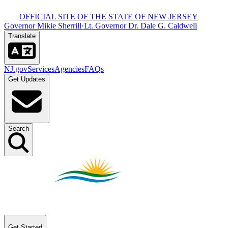
OFFICIAL SITE OF THE STATE OF NEW JERSEY​​​​‌ ‍ ​‍​‍‌‍ ‌ ​‍‌‍‍‌‌‍‌ ‌‍‍‌‌‍ ‍​‍​‍​ ‍‍​‍​‍‌ ​ ‌‍​‌‌‍ ‍‌‍‍‌‌ ‌​‌ ‍‌​‍ ‍‌‍‍‌‌‍ ​‍​‍​‍ ​​‍​‍‌‍‍​‌ ​‍‌‍‌‌‌‍‌‍​‍​‍​ ‍‍​‍​‍‌‍‍​‌ ‌​‌ ‌​‌ ​​​ ‍‍​‍ ​‍ ‌‍ ​‌‍ ‌‍​ ‌‍​‌‌‍ ​‌‍‍​‌‍ ‌ ​ ‌ ‌​​ ‍‍​ ​ ​ ​ ​ ​ ​ ​ ​‍ ‌‍‍‌‌‍ ‍‌ ‌​‌‍‌‌‌‍ ‍‌ ‌​​‍ ‌‍‌‌‌‍‌​‌‍‍‌‌ ‌​​‍ ‌‍ ‌‌‍ ‌‍‌​‌‍‌‌​ ‌‌ ​​‌ ​‍‌‍‌‌‌ ​ ‌‍‌‌‌‍ ‍‌ ‌​‌‍​‌‌ ‌​‌‍‍‌‌‍ ‌‍ ‍​ ‍ ‌‍‍‌‌‍‌​​ ‌‌‍ ‍‌‍‍‍‌​‌ ‌‍ ‌ ‌‍‌​ ​‌‍​‌‌ ‍‌‌‍ ‌ ‌‌‌ ‌​​ ‍ ‌ ‌​‌ ‍‌‌ ​​‌‍‌‌​ ‌‌‍ ‍‌‍‍‍‌‍ ​‌‍​‌‌ ‍‌‌‍ ‌ ‌‌‌ ‌​​ ‍ ‌ ​​‌‍​‌‌ ‌​‌‍‍​​ ‌‌‍‍​‌‍‌‌‌‍​‌‌‍‌​‌‍‌‌‌ ​‍​‍ ‍‌ ​ ‌‍‌‌‌‍​‌‌‍ ​​‍ ‍‌ ‌​‌‍‌‌‌ ‍​‌ ‌​​ ‌‍​‍‌‍​‌‌ ​ ‌‍‌‌‌‌‌‌‌ ​‍‌‍ ​​ ‌‌‍‍​‌ ‌​‌ ‌​‌ ​​​‍‌‌​ ​ ‌​​‌​‍‌‌​ ​‍‌​‌‍​‍‌‌​ ​‍‌​‌‍‌‍ ​‌‍ ‌‍​ ‌‍​‌‌‍ ​‌‍‍​‌‍ ‌ ​ ‌ ‌​​‍‌‌​ ​ ‌​​‌​ ​ ​ ​ ​ ​ ​ ​ ​‍‌‍‌‍‍‌‌‍‌​​ ‌‌‍ ‍‌‍‍‍‌​‌ ‌‍ ‌ ‌‍‌​ ​‌‍​‌‌ ‍‌‌‍ ‌ ‌‌‌ ‌​​‍‌‍‌ ‌​‌ ‍‌‌ ​​‌‍‌‌​ ‌‌‍ ‍‌‍‍‍‌‍ ​‌‍​‌‌ ‍‌‌‍ ‌ ‌‌‌ ‌​​‍‌‍‌ ​​‌‍​‌‌ ‌​‌‍‍​​ ‌‌‍‍​‌‍‌‌‌‍​‌‌‍‌​‌‍‌‌‌ ​‍​‍ ‍‌ ​ ‌‍‌‌‌‍​‌‌‍ ​​‍ ‍‌ ‌​‌‍‌‌‌ ‍​‌ ‌​​‍‌‍‌ ​​‌‍‌‌‌ ​‍‌ ​ ‌ ​​‌‍‌‌‌‍​ ‌ ‌​‌‍‍‌‌ ‌‍‌‍‌‌​ ‌‌ ​​‌ ‌‌‌‍​‍‌‍ ​‌‍‍‌‌ ​ ‌‍‍​‌‍‌‌‌‍‌​​‍​‍‌ ‌
Governor Mikie Sherrill​​​​‌ ‍ ​‍​‍‌‍ ‌ ​‍‌‍‍‌‌‍‌ ‌‍‍‌‌‍ ‍​‍​‍​ ‍‍​‍​‍‌ ​ ‌‍​‌‌‍ ‍‌‍‍‌‌ ‌​‌ ‍‌​‍ ‍‌‍‍‌‌‍ ​‍​‍​‍ ​​‍​‍‌‍‍​‌ ​‍‌‍‌‌‌‍‌‍​‍​‍​ ‍‍​‍​‍‌‍‍​‌ ‌​‌ ‌​‌ ​​​ ‍‍​‍ ​‍ ‌‍ ​‌‍ ‌‍​ ‌‍​‌‌‍ ​‌‍‍​‌‍ ‌ ​ ‌ ‌​​ ‍‍​ ​ ​ ​ ​ ​ ​ ​ ​‍ ‌‍‍‌‌‍ ‍‌ ‌​‌‍‌‌‌‍ ‍‌ ‌​​‍ ‌‍‌‌‌‍‌​‌‍‍‌‌ ‌​​‍ ‌‍ ‌‌‍ ‌‍‌​‌‍‌‌​ ‌‌ ​​‌ ​‍‌‍‌‌‌ ​ ‌‍‌‌‌‍ ‍‌ ‌​‌‍​‌‌ ‌​‌‍‍‌‌‍ ‌‍ ‍​ ‍ ‌‍‍‌‌‍‌​​ ‌‌‍ ‍‌‍‍‍‌​‌ ‌‍ ‌ ‌‍‌​ ​‌‍​‌‌ ‍‌‌‍ ‌ ‌‌‌ ‌​​ ‍ ‌ ‌​‌ ‍‌‌ ​​‌‍‌‌​ ‌‌‍ ‍‌‍‍‍‌‍ ​‌‍​‌‌ ‍‌‌‍ ‌ ‌‌‌ ‌​​ ‍ ‌ ​​‌‍​‌‌ ‌​‌‍‍​​ ‌‌‍‍​‌‍‌‌‌‍​‌‌‍‌​‌‍‌‌‌ ​‍​‍ ‍‌‍ ​‌‍‌‌‌‍​‌‌‍‌​‌‍‌‌‌ ​‍‌ ​ ​‍ ‍‌‍‌ ‌‍ ‌ ‌‍‌‍‌‌‌ ​‍‌‍ ‍‌‍ ‌ ​‍​ ‌‍​‍‌‍​‌‌ ​ ‌‍‌‌‌‌‌‌‌ ​‍‌‍ ​​ ‌‌‍‍​‌ ‌​‌ ‌​‌ ​​​‍‌‌​ ​ ‌​​‌​‍‌‌​ ​‍‌​‌‍​‍‌‌​ ​‍‌​‌‍‌‍ ​‌‍ ‌‍​ ‌‍​‌‌‍ ​‌‍‍​‌‍ ‌ ​ ‌ ‌​​‍‌‌​ ​ ‌​​‌​ ​ ​ ​ ​ ​ ​ ​ ​‍‌‍‌‍‍‌‌‍‌​​ ‌‌‍ ‍‌‍‍‍‌​‌ ‌‍ ‌ ‌‍‌​ ​‌‍​‌‌ ‍‌‌‍ ‌ ‌‌‌ ‌​​‍‌‍‌ ‌​‌ ‍‌‌ ​​‌‍‌‌​ ‌‌‍ ‍‌‍‍‍‌‍ ​‌‍​‌‌ ‍‌‌‍ ‌ ‌‌‌ ‌​​‍‌‍‌ ​​‌‍​‌‌ ‌​‌‍‍​​ ‌‌‍‍​‌‍‌‌‌‍​‌‌‍‌​‌‍‌‌‌ ​‍​‍ ‍‌‍ ​‌‍‌‌‌‍​‌‌‍‌​‌‍‌‌‌ ​‍‌ ​ ​‍ ‍‌‍‌ ‌‍ ‌ ‌‍‌‍‌‌‌ ​‍‌‍ ‍‌‍ ‌ ​‍​‍‌‍‌ ​​‌‍‌‌‌ ​‍‌ ​ ‌ ​​‌‍‌‌‌‍​ ‌ ‌​‌‍‍‌‌ ‌‍‌‍‌‌​ ‌‌ ​​‌ ‌‌‌‍​‍‌‍ ​‌‍‍‌‌ ​ ‌‍‍​‌‍‌‌‌‍‌​​‍​‍‌ ‌
·
Lt. Governor Dr. Dale G. Caldwell​​​​‌ ‍ ​‍​‍‌‍ ‌ ​‍‌‍‍‌‌‍‌ ‌‍‍‌‌‍ ‍​‍​‍​ ‍‍​‍​‍‌ ​ ‌‍​‌‌‍ ‍‌‍‍‌‌ ‌​‌ ‍‌​‍ ‍‌‍‍‌‌‍ ​‍​‍​‍ ​​‍​‍‌‍‍​‌ ​‍‌‍‌‌‌‍‌‍​‍​‍​ ‍‍​‍​‍‌‍‍​‌ ‌​‌ ‌​‌ ​​​ ‍‍​‍ ​‍ ‌‍ ​‌‍ ‌‍​ ‌‍​‌‌‍ ​‌‍‍​‌‍ ‌ ​ ‌ ‌​​ ‍‍​ ​ ​ ​ ​ ​ ​ ​ ​‍ ‌‍‍‌‌‍ ‍‌ ‌​‌‍‌‌‌‍ ‍‌ ‌​​‍ ‌‍‌‌‌‍‌​‌‍‍‌‌ ‌​​‍ ‌‍ ‌‌‍ ‌‍‌​‌‍‌‌​ ‌‌ ​​‌ ​‍‌‍‌‌‌ ​ ‌‍‌‌‌‍ ‍‌ ‌​‌‍​‌‌ ‌​‌‍‍‌‌‍ ‌‍ ‍​ ‍ ‌‍‍‌‌‍‌​​ ‌‌‍ ‍‌‍‍‍‌​‌ ‌‍ ‌ ‌‍‌​ ​‌‍​‌‌ ‍‌‌‍ ‌ ‌‌‌ ‌​​ ‍ ‌ ‌​‌ ‍‌‌ ​​‌‍‌‌​ ‌‌‍ ‍‌‍‍‍‌‍ ​‌‍​‌‌ ‍‌‌‍ ‌ ‌‌‌ ‌​​ ‍ ‌ ​​‌‍​‌‌ ‌​‌‍‍​​ ‌‌‍‍​‌‍‌‌‌‍​‌‌‍‌​‌‍‌‌‌ ​‍​‍ ‍‌‍ ​‌‍‌‌‌‍​‌‌‍‌​‌‍‌‌‌ ​‍‌ ​ ​‍ ‍‌‍ ​‌ ‌​‌​‌ ‌‍ ‌ ‌‍‌‍‌‌‌ ​‍‌‍ ‍‌‍ ‌ ​‍​ ‌‍​‍‌‍​‌‌ ​ ‌‍‌‌‌‌‌‌‌ ​‍‌‍ ​​ ‌‌‍‍​‌ ‌​‌ ‌​‌ ​​​‍‌‌​ ​ ‌​​‌​‍‌‌​ ​‍‌​‌‍​‍‌‌​ ​‍‌​‌‍‌‍ ​‌‍ ‌‍​ ‌‍​‌‌‍ ​‌‍‍​‌‍ ‌ ​ ‌ ‌​​‍‌‌​ ​ ‌​​‌​ ​ ​ ​ ​ ​ ​ ​ ​‍‌‍‌‍‍‌‌‍‌​​ ‌‌‍ ‍‌‍‍‍‌​‌ ‌‍ ‌ ‌‍‌​ ​‌‍​‌‌ ‍‌‌‍ ‌ ‌‌‌ ‌​​‍‌‍‌ ‌​‌ ‍‌‌ ​​‌‍‌‌​ ‌‌‍ ‍‌‍‍‍‌‍ ​‌‍​‌‌ ‍‌‌‍ ‌ ‌‌‌ ‌​​‍‌‍‌ ​​‌‍​‌‌ ‌​‌‍‍​​ ‌‌‍‍​‌‍‌‌‌‍​‌‌‍‌​‌‍‌‌‌ ​‍​‍ ‍‌‍ ​‌‍‌‌‌‍​‌‌‍‌​‌‍‌‌‌ ​‍‌ ​ ​‍ ‍‌‍ ​‌ ‌​‌​‌ ‌‍ ‌ ‌‍‌‍‌‌‌ ​‍‌‍ ‍‌‍ ‌ ​‍​‍‌‍‌ ​​‌‍‌‌‌ ​‍‌ ​ ‌ ​​‌‍‌‌‌‍​ ‌ ‌​‌‍‍‌‌ ‌‍‌‍‌‌​ ‌‌ ​​‌ ‌‌‌‍​‍‌‍ ​‌‍‍‌‌ ​ ‌‍‍​‌‍‌‌‌‍‌​​‍​‍‌ ‌
Translate​​​​‌ ‍ ​‍​‍‌‍ ‌ ​‍‌‍‍‌‌‍‌ ‌‍‍‌‌‍ ‍​‍​‍​ ‍‍​‍​‍‌ ​ ‌‍​‌‌‍ ‍‌‍‍‌‌ ‌​‌ ‍‌​‍ ‍‌‍‍‌‌‍ ​‍​‍​‍ ​​‍​‍‌‍‍​‌ ​‍‌‍‌‌‌‍‌‍​‍​‍​ ‍‍​‍​‍‌‍‍​‌ ‌​‌ ‌​‌ ​​​ ‍‍​‍ ​‍ ‌‍ ​‌‍ ‌‍​ ‌‍​‌‌‍ ​‌‍‍​‌‍ ‌ ​ ‌ ‌​​ ‍‍​ ​ ​ ​ ​ ​ ​ ​ ​‍ ‌‍‍‌‌‍ ‍‌ ‌​‌‍‌‌‌‍ ‍‌ ‌​​‍ ‌‍‌‌‌‍‌​‌‍‍‌‌ ‌​​‍ ‌‍ ‌‌‍ ‌‍‌​‌‍‌‌​ ‌‌ ​​‌ ​‍‌‍‌‌‌ ​ ‌‍‌‌‌‍ ‍‌ ‌​‌‍​‌‌ ‌​‌‍‍‌‌‍ ‌‍ ‍​ ‍ ‌‍‍‌‌‍‌​​ ‌‌‍ ‍‌‍‍‍‌​‌ ‌‍ ‌ ‌‍‌​ ​‌‍​‌‌ ‍‌‌‍ ‌ ‌‌‌ ‌​​ ‍ ‌ ‌​‌ ‍‌‌ ​​‌‍‌‌​ ‌‌‍ ‍‌‍‍‍‌‍ ​‌‍​‌‌ ‍‌‌‍ ‌ ‌‌‌ ‌​​ ‍ ‌ ​​‌‍​‌‌ ‌​‌‍‍​​ ‌‌‍‍​‌‍‌‌‌‍​‌‌‍‌​‌‍‌‌‌ ​‍​‍ ‍‌ ‌​‌ ​‍‌‍​‌‌‍ ‍‌ ​ ‌‍ ​‌‍​‌‌ ‌​‌‍‍‌‌‍ ‌‍ ‍‌ ​ ​‍ ‍‌‍​‍‌ ‌​‌‍ ‍​ ‌‍​‍‌‍​‌‌ ​ ‌‍‌‌‌‌‌‌‌ ​‍‌‍ ​​ ‌‌‍‍​‌ ‌​‌ ‌​‌ ​​​‍‌‌​ ​ ‌​​‌​‍‌‌​ ​‍‌​‌‍​‍‌‌​ ​‍‌​‌‍‌‍ ​‌‍ ‌‍​ ‌‍​‌‌‍ ​‌‍‍​‌‍ ‌ ​ ‌ ‌​​‍‌‌​ ​ ‌​​‌​ ​ ​ ​ ​ ​ ​ ​ ​‍‌‍‌‍‍‌‌‍‌​​ ‌‌‍ ‍‌‍‍‍‌​‌ ‌‍ ‌ ‌‍‌​ ​‌‍​‌‌ ‍‌‌‍ ‌ ‌‌‌ ‌​​‍‌‍‌ ‌​‌ ‍‌‌ ​​‌‍‌‌​ ‌‌‍ ‍‌‍‍‍‌‍ ​‌‍​‌‌ ‍‌‌‍ ‌ ‌‌‌ ‌​​‍‌‍‌ ​​‌‍​‌‌ ‌​‌‍‍​​ ‌‌‍‍​‌‍‌‌‌‍​‌‌‍‌​‌‍‌‌‌ ​‍​‍ ‍‌ ‌​‌ ​‍‌‍​‌‌‍ ‍‌ ​ ‌‍ ​‌‍​‌‌ ‌​‌‍‍‌‌‍ ‌‍ ‍‌ ​ ​‍ ‍‌‍​‍‌ ‌​‌‍ ‍​‍‌‍‌ ​​‌‍‌‌‌ ​‍‌ ​ ‌ ​​‌‍‌‌‌‍​ ‌ ‌​‌‍‍‌‌ ‌‍‌‍‌‌​ ‌‌ ​​‌ ‌‌‌‍​‍‌‍ ​‌‍‍‌‌ ​ ‌‍‍​‌‍‌‌‌‍‌​​‍​‍‌ ‌
NJ.gov​​​​‌ ‍ ​‍​‍‌‍ ‌ ​‍‌‍‍‌‌‍‌ ‌‍‍‌‌‍ ‍​‍​‍​ ‍‍​‍​‍‌ ​ ‌‍​‌‌‍ ‍‌‍‍‌‌ ‌​‌ ‍‌​‍ ‍‌‍‍‌‌‍ ​‍​‍​‍ ​​‍​‍‌‍‍​‌ ​‍‌‍‌‌‌‍‌‍​‍​‍​ ‍‍​‍​‍‌‍‍​‌ ‌​‌ ‌​‌ ​​​ ‍‍​‍ ​‍ ‌‍ ​‌‍ ‌‍​ ‌‍​‌‌‍ ​‌‍‍​‌‍ ‌ ​ ‌ ‌​​ ‍‍​ ​ ​ ​ ​ ​ ​ ​ ​‍ ‌‍‍‌‌‍ ‍‌ ‌​‌‍‌‌‌‍ ‍‌ ‌​​‍ ‌‍‌‌‌‍‌​‌‍‍‌‌ ‌​​‍ ‌‍ ‌‌‍ ‌‍‌​‌‍‌‌​ ‌‌ ​​‌ ​‍‌‍‌‌‌ ​ ‌‍‌‌‌‍ ‍‌ ‌​‌‍​‌‌ ‌​‌‍‍‌‌‍ ‌‍ ‍​ ‍ ‌‍‍‌‌‍‌​​ ‌‌‍ ‍‌‍‍‍‌​‌ ‌‍ ‌ ‌‍‌​ ​‌‍​‌‌ ‍‌‌‍ ‌ ‌‌‌ ‌​​ ‍ ‌ ‌​‌ ‍‌‌ ​​‌‍‌‌​ ‌‌‍ ‍‌‍‍‍‌‍ ​‌‍​‌‌ ‍‌‌‍ ‌ ‌‌‌ ‌​​ ‍ ‌ ​​‌‍​‌‌ ‌​‌‍‍​​ ‌‌‍‍​‌‍‌‌‌‍​‌‌‍‌​‌‍‌‌‌ ​‍​‍ ‍‌‍ ​‌‍‍‌‌‍ ‍‌‍‍ ‌ ​ ​‍‌‌​ ‌‌‌​​‍‌‌ ‌‍‍ ‌‍‌‌‌ ‍‌​‍‌‌​ ​ ‌​‌​​‍‌‌​ ​ ‌​‌​​‍‌‌​ ​‍​ ​‍​ ​‍‌‍‌‍‌‍​ ‌‍​ ​ ​ ‌‍​‍​ ‍​‌‍‌‌​ ​​​ ​ ‌‍​‍​ ​​​‍‌‌​ ​‍​ ​‍​‍‌‌​ ‌‌‌​‌​​‍ ‍‌ ‌​‌‍‌‌‌ ‍​‌ ‌​​ ‌‍​‍‌‍​‌‌ ​ ‌‍‌‌‌‌‌‌‌ ​‍‌‍ ​​ ‌‌‍‍​‌ ‌​‌ ‌​‌ ​​​‍‌‌​ ​ ‌​​‌​‍‌‌​ ​‍‌​‌‍​‍‌‌​ ​‍‌​‌‍‌‍ ​‌‍ ‌‍​ ‌‍​‌‌‍ ​‌‍‍​‌‍ ‌ ​ ‌ ‌​​‍‌‌​ ​ ‌​​‌​ ​ ​ ​ ​ ​ ​ ​ ​‍‌‍‌‍‍‌‌‍‌​​ ‌‌‍ ‍‌‍‍‍‌​‌ ‌‍ ‌ ‌‍‌​ ​‌‍​‌‌ ‍‌‌‍ ‌ ‌‌‌ ‌​​‍‌‍‌ ‌​‌ ‍‌‌ ​​‌‍‌‌​ ‌‌‍ ‍‌‍‍‍‌‍ ​‌‍​‌‌ ‍‌‌‍ ‌ ‌‌‌ ‌​​‍‌‍‌ ​​‌‍​‌‌ ‌​‌‍‍​​ ‌‌‍‍​‌‍‌‌‌‍​‌‌‍‌​‌‍‌‌‌ ​‍​‍ ‍‌‍ ​‌‍‍‌‌‍ ‍‌‍‍ ‌ ​ ​‍‌‌​ ‌‌‌​​‍‌‌ ‌‍‍ ‌‍‌‌‌ ‍‌​‍‌‌​ ​ ‌​‌​​‍‌‌​ ​ ‌​‌​​‍‌‌​ ​‍​ ​‍​ ​‍‌‍‌‍‌‍​ ‌‍​ ​ ​ ‌‍​‍​ ‍​‌‍‌‌​ ​​​ ​ ‌‍​‍​ ​​​‍‌‌​ ​‍​ ​‍​‍‌‌​ ‌‌‌​‌​​‍ ‍‌ ‌​‌‍‌‌‌ ‍​‌ ‌​​‍‌‍‌ ​​‌‍‌‌‌ ​‍‌ ​ ‌ ​​‌‍‌‌‌‍​ ‌ ‌​‌‍‍‌‌ ‌‍‌‍‌‌​ ‌‌ ​​‌ ‌‌‌‍​‍‌‍ ​‌‍‍‌‌ ​ ‌‍‍​‌‍‌‌‌‍‌​​‍​‍‌ ‌
Services​​​​‌ ‍ ​‍​‍‌‍ ‌ ​‍‌‍‍‌‌‍‌ ‌‍‍‌‌‍ ‍​‍​‍​ ‍‍​‍​‍‌ ​ ‌‍​‌‌‍ ‍‌‍‍‌‌ ‌​‌ ‍‌​‍ ‍‌‍‍‌‌‍ ​‍​‍​‍ ​​‍​‍‌‍‍​‌ ​‍‌‍‌‌‌‍‌‍​‍​‍​ ‍‍​‍​‍‌‍‍​‌ ‌​‌ ‌​‌ ​​​ ‍‍​‍ ​‍ ‌‍ ​‌‍ ‌‍​ ‌‍​‌‌‍ ​‌‍‍​‌‍ ‌ ​ ‌ ‌​​ ‍‍​ ​ ​ ​ ​ ​ ​ ​ ​‍ ‌‍‍‌‌‍ ‍‌ ‌​‌‍‌‌‌‍ ‍‌ ‌​​‍ ‌‍‌‌‌‍‌​‌‍‍‌‌ ‌​​‍ ‌‍ ‌‌‍ ‌‍‌​‌‍‌‌​ ‌‌ ​​‌ ​‍‌‍‌‌‌ ​ ‌‍‌‌‌‍ ‍‌ ‌​‌‍​‌‌ ‌​‌‍‍‌‌‍ ‌‍ ‍​ ‍ ‌‍‍‌‌‍‌​​ ‌‌‍ ‍‌‍‍‍‌​‌ ‌‍ ‌ ‌‍‌​ ​‌‍​‌‌ ‍‌‌‍ ‌ ‌‌‌ ‌​​ ‍ ‌ ‌​‌ ‍‌‌ ​​‌‍‌‌​ ‌‌‍ ‍‌‍‍‍‌‍ ​‌‍​‌‌ ‍‌‌‍ ‌ ‌‌‌ ‌​​ ‍ ‌ ​​‌‍​‌‌ ‌​‌‍‍​​ ‌‌‍‍​‌‍‌‌‌‍​‌‌‍‌​‌‍‌‌‌ ​‍​‍ ‍‌‍ ​‌‍‍‌‌‍ ‍‌‍‍ ‌ ​ ​‍‌‌​ ‌‌‌​​‍‌‌ ‌‍‍ ‌‍‌‌‌ ‍‌​‍‌‌​ ​ ‌​‌​​‍‌‌​ ​ ‌​‌​​‍‌‌​ ​‍​ ​‍​ ​‍​ ‍​​ ‌ ​ ‍‌​ ​‍‌‍​ ‌‍​ ‌‍‌‍​ ​ ​ ‌ ​ ‌​​ ‌​​‍‌‌​ ​‍​ ​‍​‍‌‌​ ‌‌‌​‌​​‍ ‍‌ ‌​‌‍‌‌‌ ‍​‌ ‌​​ ‌‍​‍‌‍​‌‌ ​ ‌‍‌‌‌‌‌‌‌ ​‍‌‍ ​​ ‌‌‍‍​‌ ‌​‌ ‌​‌ ​​​‍‌‌​ ​ ‌​​‌​‍‌‌​ ​‍‌​‌‍​‍‌‌​ ​‍‌​‌‍‌‍ ​‌‍ ‌‍​ ‌‍​‌‌‍ ​‌‍‍​‌‍ ‌ ​ ‌ ‌​​‍‌‌​ ​ ‌​​‌​ ​ ​ ​ ​ ​ ​ ​ ​‍‌‍‌‍‍‌‌‍‌​​ ‌‌‍ ‍‌‍‍‍‌​‌ ‌‍ ‌ ‌‍‌​ ​‌‍​‌‌ ‍‌‌‍ ‌ ‌‌‌ ‌​​‍‌‍‌ ‌​‌ ‍‌‌ ​​‌‍‌‌​ ‌‌‍ ‍‌‍‍‍‌‍ ​‌‍​‌‌ ‍‌‌‍ ‌ ‌‌‌ ‌​​‍‌‍‌ ​​‌‍​‌‌ ‌​‌‍‍​​ ‌‌‍‍​‌‍‌‌‌‍​‌‌‍‌​‌‍‌‌‌ ​‍​‍ ‍‌‍ ​‌‍‍‌‌‍ ‍‌‍‍ ‌ ​ ​‍‌‌​ ‌‌‌​​‍‌‌ ‌‍‍ ‌‍‌‌‌ ‍‌​‍‌‌​ ​ ‌​‌​​‍‌‌​ ​ ‌​‌​​‍‌‌​ ​‍​ ​‍​ ​‍​ ‍​​ ‌ ​ ‍‌​ ​‍‌‍​ ‌‍​ ‌‍‌‍​ ​ ​ ‌ ​ ‌​​ ‌​​‍‌‌​ ​‍​ ​‍​‍‌‌​ ‌‌‌​‌​​‍ ‍‌ ‌​‌‍‌‌‌ ‍​‌ ‌​​‍‌‍‌ ​​‌‍‌‌‌ ​‍‌ ​ ‌ ​​‌‍‌‌‌‍​ ‌ ‌​‌‍‍‌‌ ‌‍‌‍‌‌​ ‌‌ ​​‌ ‌‌‌‍​‍‌‍ ​‌‍‍‌‌ ​ ‌‍‍​‌‍‌‌‌‍‌​​‍​‍‌ ‌
Agencies​​​​‌ ‍ ​‍​‍‌‍ ‌ ​‍‌‍‍‌‌‍‌ ‌‍‍‌‌‍ ‍​‍​‍​ ‍‍​‍​‍‌ ​ ‌‍​‌‌‍ ‍‌‍‍‌‌ ‌​‌ ‍‌​‍ ‍‌‍‍‌‌‍ ​‍​‍​‍ ​​‍​‍‌‍‍​‌ ​‍‌‍‌‌‌‍‌‍​‍​‍​ ‍‍​‍​‍‌‍‍​‌ ‌​‌ ‌​‌ ​​​ ‍‍​‍ ​‍ ‌‍ ​‌‍ ‌‍​ ‌‍​‌‌‍ ​‌‍‍​‌‍ ‌ ​ ‌ ‌​​ ‍‍​ ​ ​ ​ ​ ​ ​ ​ ​‍ ‌‍‍‌‌‍ ‍‌ ‌​‌‍‌‌‌‍ ‍‌ ‌​​‍ ‌‍‌‌‌‍‌​‌‍‍‌‌ ‌​​‍ ‌‍ ‌‌‍ ‌‍‌​‌‍‌‌​ ‌‌ ​​‌ ​‍‌‍‌‌‌ ​ ‌‍‌‌‌‍ ‍‌ ‌​‌‍​‌‌ ‌​‌‍‍‌‌‍ ‌‍ ‍​ ‍ ‌‍‍‌‌‍‌​​ ‌‌‍ ‍‌‍‍‍‌​‌ ‌‍ ‌ ‌‍‌​ ​‌‍​‌‌ ‍‌‌‍ ‌ ‌‌‌ ‌​​ ‍ ‌ ‌​‌ ‍‌‌ ​​‌‍‌‌​ ‌‌‍ ‍‌‍‍‍‌‍ ​‌‍​‌‌ ‍‌‌‍ ‌ ‌‌‌ ‌​​ ‍ ‌ ​​‌‍​‌‌ ‌​‌‍‍​​ ‌‌‍‍​‌‍‌‌‌‍​‌‌‍‌​‌‍‌‌‌ ​‍​‍ ‍‌‍ ​‌‍‍‌‌‍ ‍‌‍‍ ‌ ​ ​‍‌‌​ ‌‌‌​​‍‌‌ ‌‍‍ ‌‍‌‌‌ ‍‌​‍‌‌​ ​ ‌​‌​​‍‌‌​ ​ ‌​‌​​‍‌‌​ ​‍​ ​‍​ ‌ ‌‍‌​​ ​‌‌‍‌‍​ ​ ​ ​​‌‍​ ‌‍​‍​ ‌ ‌‍‌​​ ‍​​ ​ ​‍‌‌​ ​‍​ ​‍​‍‌‌​ ‌‌‌​‌​​‍ ‍‌ ‌​‌‍‌‌‌ ‍​‌ ‌​​ ‌‍​‍‌‍​‌‌ ​ ‌‍‌‌‌‌‌‌‌ ​‍‌‍ ​​ ‌‌‍‍​‌ ‌​‌ ‌​‌ ​​​‍‌‌​ ​ ‌​​‌​‍‌‌​ ​‍‌​‌‍​‍‌‌​ ​‍‌​‌‍‌‍ ​‌‍ ‌‍​ ‌‍​‌‌‍ ​‌‍‍​‌‍ ‌ ​ ‌ ‌​​‍‌‌​ ​ ‌​​‌​ ​ ​ ​ ​ ​ ​ ​ ​‍‌‍‌‍‍‌‌‍‌​​ ‌‌‍ ‍‌‍‍‍‌​‌ ‌‍ ‌ ‌‍‌​ ​‌‍​‌‌ ‍‌‌‍ ‌ ‌‌‌ ‌​​‍‌‍‌ ‌​‌ ‍‌‌ ​​‌‍‌‌​ ‌‌‍ ‍‌‍‍‍‌‍ ​‌‍​‌‌ ‍‌‌‍ ‌ ‌‌‌ ‌​​‍‌‍‌ ​​‌‍​‌‌ ‌​‌‍‍​​ ‌‌‍‍​‌‍‌‌‌‍​‌‌‍‌​‌‍‌‌‌ ​‍​‍ ‍‌‍ ​‌‍‍‌‌‍ ‍‌‍‍ ‌ ​ ​‍‌‌​ ‌‌‌​​‍‌‌ ‌‍‍ ‌‍‌‌‌ ‍‌​‍‌‌​ ​ ‌​‌​​‍‌‌​ ​ ‌​‌​​‍‌‌​ ​‍​ ​‍​ ‌ ‌‍‌​​ ​‌‌‍‌‍​ ​ ​ ​​‌‍​ ‌‍​‍​ ‌ ‌‍‌​​ ‍​​ ​ ​‍‌‌​ ​‍​ ​‍​‍‌‌​ ‌‌‌​‌​​‍ ‍‌ ‌​‌‍‌‌‌ ‍​‌ ‌​​‍‌‍‌ ​​‌‍‌‌‌ ​‍‌ ​ ‌ ​​‌‍‌‌‌‍​ ‌ ‌​‌‍‍‌‌ ‌‍‌‍‌‌​ ‌‌ ​​‌ ‌‌‌‍​‍‌‍ ​‌‍‍‌‌ ​ ‌‍‍​‌‍‌‌‌‍‌​​‍​‍‌ ‌
FAQs​​​​‌ ‍ ​‍​‍‌‍ ‌ ​‍‌‍‍‌‌‍‌ ‌‍‍‌‌‍ ‍​‍​‍​ ‍‍​‍​‍‌ ​ ‌‍​‌‌‍ ‍‌‍‍‌‌ ‌​‌ ‍‌​‍ ‍‌‍‍‌‌‍ ​‍​‍​‍ ​​‍​‍‌‍‍​‌ ​‍‌‍‌‌‌‍‌‍​‍​‍​ ‍‍​‍​‍‌‍‍​‌ ‌​‌ ‌​‌ ​​​ ‍‍​‍ ​‍ ‌‍ ​‌‍ ‌‍​ ‌‍​‌‌‍ ​‌‍‍​‌‍ ‌ ​ ‌ ‌​​ ‍‍​ ​ ​ ​ ​ ​ ​ ​ ​‍ ‌‍‍‌‌‍ ‍‌ ‌​‌‍‌‌‌‍ ‍‌ ‌​​‍ ‌‍‌‌‌‍‌​‌‍‍‌‌ ‌​​‍ ‌‍ ‌‌‍ ‌‍‌​‌‍‌‌​ ‌‌ ​​‌ ​‍‌‍‌‌‌ ​ ‌‍‌‌‌‍ ‍‌ ‌​‌‍​‌‌ ‌​‌‍‍‌‌‍ ‌‍ ‍​ ‍ ‌‍‍‌‌‍‌​​ ‌‌‍ ‍‌‍‍‍‌​‌ ‌‍ ‌ ‌‍‌​ ​‌‍​‌‌ ‍‌‌‍ ‌ ‌‌‌ ‌​​ ‍ ‌ ‌​‌ ‍‌‌ ​​‌‍‌‌​ ‌‌‍ ‍‌‍‍‍‌‍ ​‌‍​‌‌ ‍‌‌‍ ‌ ‌‌‌ ‌​​ ‍ ‌ ​​‌‍​‌‌ ‌​‌‍‍​​ ‌‌‍‍​‌‍‌‌‌‍​‌‌‍‌​‌‍‌‌‌ ​‍​‍ ‍‌‍ ​‌‍‍‌‌‍ ‍‌‍‍ ‌ ​ ​‍‌‌​ ‌‌‌​​‍‌‌ ‌‍‍ ‌‍‌‌‌ ‍‌​‍‌‌​ ​ ‌​‌​​‍‌‌​ ​ ‌​‌​​‍‌‌​ ​‍​ ​‍‌‍​ ​ ‌‍​ ‍​‌‍​ ‌‍​‍​ ​‌​ ​​​ ‌‌‌‍​ ​ ‌‌​ ​‌‌‍​‍​‍‌‌​ ​‍​ ​‍​‍‌‌​ ‌‌‌​‌​​‍ ‍‌ ‌​‌‍‌‌‌ ‍​‌ ‌​​ ‌‍​‍‌‍​‌‌ ​ ‌‍‌‌‌‌‌‌‌ ​‍‌‍ ​​ ‌‌‍‍​‌ ‌​‌ ‌​‌ ​​​‍‌‌​ ​ ‌​​‌​‍‌‌​ ​‍‌​‌‍​‍‌‌​ ​‍‌​‌‍‌‍ ​‌‍ ‌‍​ ‌‍​‌‌‍ ​‌‍‍​‌‍ ‌ ​ ‌ ‌​​‍‌‌​ ​ ‌​​‌​ ​ ​ ​ ​ ​ ​ ​ ​‍‌‍‌‍‍‌‌‍‌​​ ‌‌‍ ‍‌‍‍‍‌​‌ ‌‍ ‌ ‌‍‌​ ​‌‍​‌‌ ‍‌‌‍ ‌ ‌‌‌ ‌​​‍‌‍‌ ‌​‌ ‍‌‌ ​​‌‍‌‌​ ‌‌‍ ‍‌‍‍‍‌‍ ​‌‍​‌‌ ‍‌‌‍ ‌ ‌‌‌ ‌​​‍‌‍‌ ​​‌‍​‌‌ ‌​‌‍‍​​ ‌‌‍‍​‌‍‌‌‌‍​‌‌‍‌​‌‍‌‌‌ ​‍​‍ ‍‌‍ ​‌‍‍‌‌‍ ‍‌‍‍ ‌ ​ ​‍‌‌​ ‌‌‌​​‍‌‌ ‌‍‍ ‌‍‌‌‌ ‍‌​‍‌‌​ ​ ‌​‌​​‍‌‌​ ​ ‌​‌​​‍‌‌​ ​‍​ ​‍‌‍​ ​ ‌‍​ ‍​‌‍​ ‌‍​‍​ ​‌​ ​​​ ‌‌‌‍​ ​ ‌‌​ ​‌‌‍​‍​‍‌‌​ ​‍​ ​‍​‍‌‌​ ‌‌‌​‌​​‍ ‍‌ ‌​‌‍‌‌‌ ‍​‌ ‌​​‍‌‍‌ ​​‌‍‌‌‌ ​‍‌ ​ ‌ ​​‌‍‌‌‌‍​ ‌ ‌​‌‍‍‌‌ ‌‍‌‍‌‌​ ‌‌ ​​‌ ‌‌‌‍​‍‌‍ ​‌‍‍‌‌ ​ ‌‍‍​‌‍‌‌‌‍‌​​‍​‍‌ ‌
Get Updates​​​​‌ ‍ ​‍​‍‌‍ ‌ ​‍‌‍‍‌‌‍‌ ‌‍‍‌‌‍ ‍​‍​‍​ ‍‍​‍​‍‌ ​ ‌‍​‌‌‍ ‍‌‍‍‌‌ ‌​‌ ‍‌​‍ ‍‌‍‍‌‌‍ ​‍​‍​‍ ​​‍​‍‌‍‍​‌ ​‍‌‍‌‌‌‍‌‍​‍​‍​ ‍‍​‍​‍‌‍‍​‌ ‌​‌ ‌​‌ ​​​ ‍‍​‍ ​‍ ‌‍ ​‌‍ ‌‍​ ‌‍​‌‌‍ ​‌‍‍​‌‍ ‌ ​ ‌ ‌​​ ‍‍​ ​ ​ ​ ​ ​ ​ ​ ​‍ ‌‍‍‌‌‍ ‍‌ ‌​‌‍‌‌‌‍ ‍‌ ‌​​‍ ‌‍‌‌‌‍‌​‌‍‍‌‌ ‌​​‍ ‌‍ ‌‌‍ ‌‍‌​‌‍‌‌​ ‌‌ ​​‌ ​‍‌‍‌‌‌ ​ ‌‍‌‌‌‍ ‍‌ ‌​‌‍​‌‌ ‌​‌‍‍‌‌‍ ‌‍ ‍​ ‍ ‌‍‍‌‌‍‌​​ ‌‌‍ ‍‌‍‍‍‌​‌ ‌‍ ‌ ‌‍‌​ ​‌‍​‌‌ ‍‌‌‍ ‌ ‌‌‌ ‌​​ ‍ ‌ ‌​‌ ‍‌‌ ​​‌‍‌‌​ ‌‌‍ ‍‌‍‍‍‌‍ ​‌‍​‌‌ ‍‌‌‍ ‌ ‌‌‌ ‌​​ ‍ ‌ ​​‌‍​‌‌ ‌​‌‍‍​​ ‌‌‍‍​‌‍‌‌‌‍​‌‌‍‌​‌‍‌‌‌ ​‍​‍ ‍‌‍ ‍‌‍‌‌‌ ‌ ‌ ​ ‌‍ ​‌‍‌‌‌ ‌​‌ ‌​‌‍‌‌‌ ​‍​‍ ‍‌‍​‍‌ ‌​‌‍ ‍​ ‌‍​‍‌‍​‌‌ ​ ‌‍‌‌‌‌‌‌‌ ​‍‌‍ ​​ ‌‌‍‍​‌ ‌​‌ ‌​‌ ​​​‍‌‌​ ​ ‌​​‌​‍‌‌​ ​‍‌​‌‍​‍‌‌​ ​‍‌​‌‍‌‍ ​‌‍ ‌‍​ ‌‍​‌‌‍ ​‌‍‍​‌‍ ‌ ​ ‌ ‌​​‍‌‌​ ​ ‌​​‌​ ​ ​ ​ ​ ​ ​ ​ ​‍‌‍‌‍‍‌‌‍‌​​ ‌‌‍ ‍‌‍‍‍‌​‌ ‌‍ ‌ ‌‍‌​ ​‌‍​‌‌ ‍‌‌‍ ‌ ‌‌‌ ‌​​‍‌‍‌ ‌​‌ ‍‌‌ ​​‌‍‌‌​ ‌‌‍ ‍‌‍‍‍‌‍ ​‌‍​‌‌ ‍‌‌‍ ‌ ‌‌‌ ‌​​‍‌‍‌ ​​‌‍​‌‌ ‌​‌‍‍​​ ‌‌‍‍​‌‍‌‌‌‍​‌‌‍‌​‌‍‌‌‌ ​‍​‍ ‍‌‍ ‍‌‍‌‌‌ ‌ ‌ ​ ‌‍ ​‌‍‌‌‌ ‌​‌ ‌​‌‍‌‌‌ ​‍​‍ ‍‌‍​‍‌ ‌​‌‍ ‍​‍‌‍‌ ​​‌‍‌‌‌ ​‍‌ ​ ‌ ​​‌‍‌‌‌‍​ ‌ ‌​‌‍‍‌‌ ‌‍‌‍‌‌​ ‌‌ ​​‌ ‌‌‌‍​‍‌‍ ​‌‍‍‌‌ ​ ‌‍‍​‌‍‌‌‌‍‌​​‍​‍‌ ‌
Search​​​​‌ ‍ ​‍​‍‌‍ ‌ ​‍‌‍‍‌‌‍‌ ‌‍‍‌‌‍ ‍​‍​‍​ ‍‍​‍​‍‌ ​ ‌‍​‌‌‍ ‍‌‍‍‌‌ ‌​‌ ‍‌​‍ ‍‌‍‍‌‌‍ ​‍​‍​‍ ​​‍​‍‌‍‍​‌ ​‍‌‍‌‌‌‍‌‍​‍​‍​ ‍‍​‍​‍‌‍‍​‌ ‌​‌ ‌​‌ ​​​ ‍‍​‍ ​‍ ‌‍ ​‌‍ ‌‍​ ‌‍​‌‌‍ ​‌‍‍​‌‍ ‌ ​ ‌ ‌​​ ‍‍​ ​ ​ ​ ​ ​ ​ ​ ​‍ ‌‍‍‌‌‍ ‍‌ ‌​‌‍‌‌‌‍ ‍‌ ‌​​‍ ‌‍‌‌‌‍‌​‌‍‍‌‌ ‌​​‍ ‌‍ ‌‌‍ ‌‍‌​‌‍‌‌​ ‌‌ ​​‌ ​‍‌‍‌‌‌ ​ ‌‍‌‌‌‍ ‍‌ ‌​‌‍​‌‌ ‌​‌‍‍‌‌‍ ‌‍ ‍​ ‍ ‌‍‍‌‌‍‌​​ ‌‌‍ ‍‌‍‍‍‌​‌ ‌‍ ‌ ‌‍‌​ ​‌‍​‌‌ ‍‌‌‍ ‌ ‌‌‌ ‌​​ ‍ ‌ ‌​‌ ‍‌‌ ​​‌‍‌‌​ ‌‌‍ ‍‌‍‍‍‌‍ ​‌‍​‌‌ ‍‌‌‍ ‌ ‌‌‌ ‌​​ ‍ ‌ ​​‌‍​‌‌ ‌​‌‍‍​​ ‌‌‍‍​‌‍‌‌‌‍​‌‌‍‌​‌‍‌‌‌ ​‍​‍ ‍‌ ​ ‌‍‌‌‌‍​‌‌ ​‍‌‍​ ‌‍‍​​‍ ‍‌‍​‍‌ ‌​‌‍ ‍​ ‌‍​‍‌‍​‌‌ ​ ‌‍‌‌‌‌‌‌‌ ​‍‌‍ ​​ ‌‌‍‍​‌ ‌​‌ ‌​‌ ​​​‍‌‌​ ​ ‌​​‌​‍‌‌​ ​‍‌​‌‍​‍‌‌​ ​‍‌​‌‍‌‍ ​‌‍ ‌‍​ ‌‍​‌‌‍ ​‌‍‍​‌‍ ‌ ​ ‌ ‌​​‍‌‌​ ​ ‌​​‌​ ​ ​ ​ ​ ​ ​ ​ ​‍‌‍‌‍‍‌‌‍‌​​ ‌‌‍ ‍‌‍‍‍‌​‌ ‌‍ ‌ ‌‍‌​ ​‌‍​‌‌ ‍‌‌‍ ‌ ‌‌‌ ‌​​‍‌‍‌ ‌​‌ ‍‌‌ ​​‌‍‌‌​ ‌‌‍ ‍‌‍‍‍‌‍ ​‌‍​‌‌ ‍‌‌‍ ‌ ‌‌‌ ‌​​‍‌‍‌ ​​‌‍​‌‌ ‌​‌‍‍​​ ‌‌‍‍​‌‍‌‌‌‍​‌‌‍‌​‌‍‌‌‌ ​‍​‍ ‍‌ ​ ‌‍‌‌‌‍​‌‌ ​‍‌‍​ ‌‍‍​​‍ ‍‌‍​‍‌ ‌​‌‍ ‍​‍‌‍‌ ​​‌‍‌‌‌ ​‍‌ ​ ‌ ​​‌‍‌‌‌‍​ ‌ ‌​‌‍‍‌‌ ‌‍‌‍‌‌​ ‌‌ ​​‌ ‌‌‌‍​‍‌‍ ​‌‍‍‌‌ ​ ‌‍‍​‌‍‌‌‌‍‌​​‍​‍‌ ‌
Get Started​​​​‌ ‍ ​‍​‍‌‍ ‌ ​‍‌‍‍‌‌‍‌ ‌‍‍‌‌‍ ‍​‍​‍​ ‍‍​‍​‍‌ ​ ‌‍​‌‌‍ ‍‌‍‍‌‌ ‌​‌ ‍‌​‍ ‍‌‍‍‌‌‍ ​‍​‍​‍ ​​‍​‍‌‍‍​‌ ​‍‌‍‌‌‌‍‌‍​‍​‍​ ‍‍​‍​‍‌‍‍​‌ ‌​‌ ‌​‌ ​​​ ‍‍​‍ ​‍ ‌‍ ​‌‍ ‌‍​ ‌‍​‌‌‍ ​‌‍‍​‌‍ ‌ ​ ‌ ‌​​ ‍‍​ ​ ​ ​ ​ ​ ​ ​ ​‍ ‌‍‍‌‌‍ ‍‌ ‌​‌‍‌‌‌‍ ‍‌ ‌​​‍ ‌‍‌‌‌‍‌​‌‍‍‌‌ ‌​​‍ ‌‍ ‌‌‍ ‌‍‌​‌‍‌‌​ ‌‌ ​​‌ ​‍‌‍‌‌‌ ​ ‌‍‌‌‌‍ ‍‌ ‌​‌‍​‌‌ ‌​‌‍‍‌‌‍ ‌‍ ‍​ ‍ ‌‍‍‌‌‍‌​​ ‌‌ ​ ‌‍‍‌‌ ‌​‌‍‌‌‌​‍​‌‍‌‌‌‍​‌‌‍‌​‌‍‌‌‌ ​‍​ ‍ ‌ ‌​‌ ‍‌‌ ​​‌‍‌‌​ ‌‌‍‍​‌‍‌‌‌‍​‌‌‍‌​‌‍‌‌‌ ​‍​ ‍ ‌ ​​‌‍​‌‌ ‌​‌‍‍​​ ‌‌‍‌ ‌‍‌‌‌ ‌​‌‌​ ‌ ‌​‌‍​‌‌ ​‍‌ ‌​‌‍‌‌‌‍‌​‌​ ‌‌‍‌‌‌‍ ‍‌ ‌‌​‍ ‍‌‍​‍‌ ‌​‌‍ ‍‌‌‌​‌‍‌‌‌ ‍​‌ ‌​​ ‌‍​‍‌‍​‌‌ ​ ‌‍‌‌‌‌‌‌‌ ​‍‌‍ ​​ ‌‌‍‍​‌ ‌​‌ ‌​‌ ​​​‍‌‌​ ​ ‌​​‌​‍‌‌​ ​‍‌​‌‍​‍‌‌​ ​‍‌​‌‍‌‍ ​‌‍ ‌‍​ ‌‍​‌‌‍ ​‌‍‍​‌‍ ‌ ​ ‌ ‌​​‍‌‌​ ​ ‌​​‌​ ​ ​ ​ ​ ​ ​ ​ ​‍‌‍‌‍‍‌‌‍‌​​ ‌‌ ​ ‌‍‍‌‌ ‌​‌‍‌‌‌​‍​‌‍‌‌‌‍​‌‌‍‌​‌‍‌‌‌ ​‍​‍‌‍‌ ‌​‌ ‍‌‌ ​​‌‍‌‌​ ‌‌‍‍​‌‍‌‌‌‍​‌‌‍‌​‌‍‌‌‌ ​‍​‍‌‍‌ ​​‌‍​‌‌ ‌​‌‍‍​​ ‌‌‍‌ ‌‍‌‌‌ ‌​‌‌​ ‌ ‌​‌‍​‌‌ ​‍‌ ‌​‌‍‌‌‌‍‌​‌​ ‌‌‍‌‌‌‍ ‍‌ ‌‌​‍ ‍‌‍​‍‌ ‌​‌‍ ‍‌‌‌​‌‍‌‌‌ ‍​‌ ‌​​‍‌‍‌ ​​‌‍‌‌‌ ​‍‌ ​ ‌ ​​‌‍‌‌‌‍​ ‌ ‌​‌‍‍‌‌ ‌‍‌‍‌‌​ ‌‌ ​​‌ ‌‌‌‍​‍‌‍ ​‌‍‍‌‌ ​ ‌‍‍​‌‍‌‌‌‍‌​​‍​‍‌ ‌