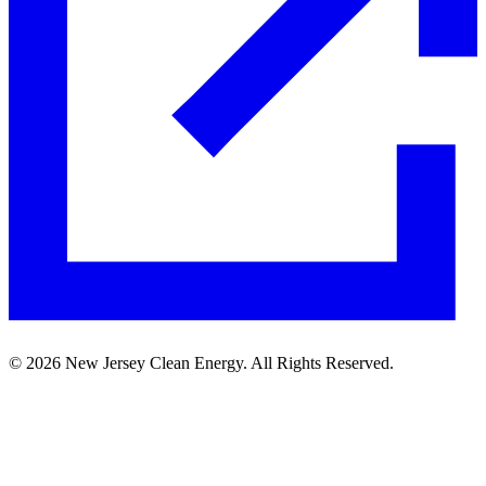
©
2026
New Jersey Clean Energy. All Rights Reserved.​​​​‌ ‍ ​‍​‍‌‍ ‌ ​‍‌‍‍‌‌‍‌ ‌‍‍‌‌‍ ‍​‍​‍​ ‍‍​‍​‍‌ ​ ‌‍​‌‌‍ ‍‌‍‍‌‌ ‌​‌ ‍‌​‍ ‍‌‍‍‌‌‍ ​‍​‍​‍ ​​‍​‍‌‍‍​‌ ​‍‌‍‌‌‌‍‌‍​‍​‍​ ‍‍​‍​‍‌‍‍​‌ ‌​‌ ‌​‌ ​​​ ‍‍​‍ ​‍ ‌‍ ​‌‍ ‌‍​ ‌‍​‌‌‍ ​‌‍‍​‌‍ ‌ ​ ‌ ‌​​ ‍‍​ ​ ​ ​ ​ ​ ​ ​ ​‍ ‌‍‍‌‌‍ ‍‌ ‌​‌‍‌‌‌‍ ‍‌ ‌​​‍ ‌‍‌‌‌‍‌​‌‍‍‌‌ ‌​​‍ ‌‍ ‌‌‍ ‌‍‌​‌‍‌‌​ ‌‌ ​​‌ ​‍‌‍‌‌‌ ​ ‌‍‌‌‌‍ ‍‌ ‌​‌‍​‌‌ ‌​‌‍‍‌‌‍ ‌‍ ‍​ ‍ ‌‍‍‌‌‍‌​​ ‌‌ ​ ‌‍‍‌‌ ‌​‌‍‌‌‌​‌‍‌‍ ‌‍ ‌ ‌​‌‍‌‌‌ ​‍​ ‍ ‌ ‌​‌ ‍‌‌ ​​‌‍‌‌​ ‌‌‍‌‍‌‍ ‌‍ ‌ ‌​‌‍‌‌‌ ​‍​ ‍ ‌ ​​‌‍​‌‌ ‌​‌‍‍​​ ‌‌‍ ​‌‍‌‌‌‍‌ ‌‍​‌‌‍ ​​‍ ‍‌ ‌​‌‍‌‌‌ ‍​‌ ‌​​ ‌‍​‍‌‍​‌‌ ​ ‌‍‌‌‌‌‌‌‌ ​‍‌‍ ​​ ‌‌‍‍​‌ ‌​‌ ‌​‌ ​​​‍‌‌​ ​ ‌​​‌​‍‌‌​ ​‍‌​‌‍​‍‌‌​ ​‍‌​‌‍‌‍ ​‌‍ ‌‍​ ‌‍​‌‌‍ ​‌‍‍​‌‍ ‌ ​ ‌ ‌​​‍‌‌​ ​ ‌​​‌​ ​ ​ ​ ​ ​ ​ ​ ​‍‌‍‌‍‍‌‌‍‌​​ ‌‌ ​ ‌‍‍‌‌ ‌​‌‍‌‌‌​‌‍‌‍ ‌‍ ‌ ‌​‌‍‌‌‌ ​‍​‍‌‍‌ ‌​‌ ‍‌‌ ​​‌‍‌‌​ ‌‌‍‌‍‌‍ ‌‍ ‌ ‌​‌‍‌‌‌ ​‍​‍‌‍‌ ​​‌‍​‌‌ ‌​‌‍‍​​ ‌‌‍ ​‌‍‌‌‌‍‌ ‌‍​‌‌‍ ​​‍ ‍‌ ‌​‌‍‌‌‌ ‍​‌ ‌​​‍‌‍‌ ​​‌‍‌‌‌ ​‍‌ ​ ‌ ​​‌‍‌‌‌‍​ ‌ ‌​‌‍‍‌‌ ‌‍‌‍‌‌​ ‌‌ ​​‌ ‌‌‌‍​‍‌‍ ​‌‍‍‌‌ ​ ‌‍‍​‌‍‌‌‌‍‌​​‍​‍‌ ‌