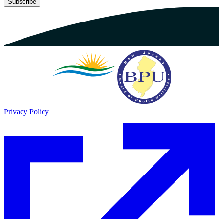
Subscribe​​​​‌ ‍ ​‍​‍‌‍ ‌ ​‍‌‍‍‌‌‍‌ ‌‍‍‌‌‍ ‍​‍​‍​ ‍‍​‍​‍‌ ​ ‌‍​‌‌‍ ‍‌‍‍‌‌ ‌​‌ ‍‌​‍ ‍‌‍‍‌‌‍ ​‍​‍​‍ ​​‍​‍‌‍‍​‌ ​‍‌‍‌‌‌‍‌‍​‍​‍​ ‍‍​‍​‍‌‍‍​‌ ‌​‌ ‌​‌ ​​​ ‍‍​‍ ​‍ ‌‍ ​‌‍ ‌‍​ ‌‍​‌‌‍ ​‌‍‍​‌‍ ‌ ​ ‌ ‌​​ ‍‍​ ​ ​ ​ ​ ​ ​ ​ ​‍ ‌‍‍‌‌‍ ‍‌ ‌​‌‍‌‌‌‍ ‍‌ ‌​​‍ ‌‍‌‌‌‍‌​‌‍‍‌‌ ‌​​‍ ‌‍ ‌‌‍ ‌‍‌​‌‍‌‌​ ‌‌ ​​‌ ​‍‌‍‌‌‌ ​ ‌‍‌‌‌‍ ‍‌ ‌​‌‍​‌‌ ‌​‌‍‍‌‌‍ ‌‍ ‍​ ‍ ‌‍‍‌‌‍‌​​ ‌‌ ​ ‌‍‍‌‌ ‌​‌‍‌‌‌​‌‍‌‍ ‌‍ ‌ ‌​‌‍‌‌‌ ​‍​ ‍ ‌ ‌​‌ ‍‌‌ ​​‌‍‌‌​ ‌‌‍‌‍‌‍ ‌‍ ‌ ‌​‌‍‌‌‌ ​‍​ ‍ ‌ ​​‌‍​‌‌ ‌​‌‍‍​​ ‌‌‍ ‍‌‍‌‌‌ ‌ ‌ ​ ‌‍ ​‌‍‌‌‌ ‌​‌ ‌​‌‍‌‌‌ ​‍​‍ ‍‌‍​‍‌ ‌​‌‍ ‍​ ‌‍​‍‌‍​‌‌ ​ ‌‍‌‌‌‌‌‌‌ ​‍‌‍ ​​ ‌‌‍‍​‌ ‌​‌ ‌​‌ ​​​‍‌‌​ ​ ‌​​‌​‍‌‌​ ​‍‌​‌‍​‍‌‌​ ​‍‌​‌‍‌‍ ​‌‍ ‌‍​ ‌‍​‌‌‍ ​‌‍‍​‌‍ ‌ ​ ‌ ‌​​‍‌‌​ ​ ‌​​‌​ ​ ​ ​ ​ ​ ​ ​ ​‍‌‍‌‍‍‌‌‍‌​​ ‌‌ ​ ‌‍‍‌‌ ‌​‌‍‌‌‌​‌‍‌‍ ‌‍ ‌ ‌​‌‍‌‌‌ ​‍​‍‌‍‌ ‌​‌ ‍‌‌ ​​‌‍‌‌​ ‌‌‍‌‍‌‍ ‌‍ ‌ ‌​‌‍‌‌‌ ​‍​‍‌‍‌ ​​‌‍​‌‌ ‌​‌‍‍​​ ‌‌‍ ‍‌‍‌‌‌ ‌ ‌ ​ ‌‍ ​‌‍‌‌‌ ‌​‌ ‌​‌‍‌‌‌ ​‍​‍ ‍‌‍​‍‌ ‌​‌‍ ‍​‍‌‍‌ ​​‌‍‌‌‌ ​‍‌ ​ ‌ ​​‌‍‌‌‌‍​ ‌ ‌​‌‍‍‌‌ ‌‍‌‍‌‌​ ‌‌ ​​‌ ‌‌‌‍​‍‌‍ ​‌‍‍‌‌ ​ ‌‍‍​‌‍‌‌‌‍‌​​‍​‍‌ ‌
Privacy Policy