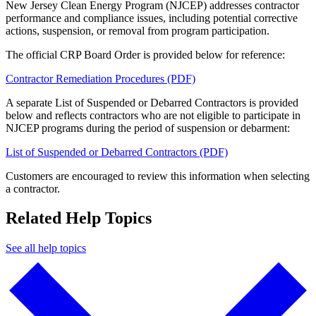
New Jersey Clean Energy Program (NJCEP) addresses contractor
performance and compliance issues, including potential corrective
actions, suspension, or removal from program participation.​​​​‌ ‍ ​‍​‍‌‍ ‌ ​‍‌‍‍‌‌‍‌ ‌‍‍‌‌‍ ‍​‍​‍​ ‍‍​‍​‍‌ ​ ‌‍​‌‌‍ ‍‌‍‍‌‌ ‌​‌ ‍‌​‍ ‍‌‍‍‌‌‍ ​‍​‍​‍ ​​‍​‍‌‍‍​‌ ​‍‌‍‌‌‌‍‌‍​‍​‍​ ‍‍​‍​‍‌‍‍​‌ ‌​‌ ‌​‌ ​​​ ‍‍​‍ ​‍ ‌‍ ​‌‍ ‌‍​ ‌‍​‌‌‍ ​‌‍‍​‌‍ ‌ ​ ‌ ‌​​ ‍‍​ ​ ​ ​ ​ ​ ​ ​ ​‍ ‌‍‍‌‌‍ ‍‌ ‌​‌‍‌‌‌‍ ‍‌ ‌​​‍ ‌‍‌‌‌‍‌​‌‍‍‌‌ ‌​​‍ ‌‍ ‌‌‍ ‌‍‌​‌‍‌‌​ ‌‌ ​​‌ ​‍‌‍‌‌‌ ​ ‌‍‌‌‌‍ ‍‌ ‌​‌‍​‌‌ ‌​‌‍‍‌‌‍ ‌‍ ‍​ ‍ ‌‍‍‌‌‍‌​​ ‌‌‍​‍‌‍​‌‌‍​‍‌‍‌‍​ ‌‍‌‍‌‍‌‍​ ​ ‌​​‍ ‌‌‍‌​‌‍​‌‌‍​‍​ ​‌​‍ ‌​ ‌​‌‍‌‌‌‍‌‌‌‍​ ​‍ ‌​ ‍‌​ ‍‌‌‍​‍​ ​​​‍ ‌​ ​​‌‍​‍​ ​ ​ ‌‍‌‍‌​‌‍​‍​ ‌ ​ ‌ ​ ​ ​ ​​​ ‍‌​ ​ ​ ‍ ‌ ‌​‌ ‍‌‌ ​​‌‍‌‌​ ‌‌‍‍​‌‍‌‌‌‍ ​‌ ​​‌‌‌​‌‍ ‌ ​​‌‍‍‌‌‍​ ​ ‍ ‌ ​​‌‍​‌‌ ‌​‌‍‍​​ ‌‌‍​ ‌‍ ‌‍ ‍‌ ‌​‌‍‌‌‌‍ ‍‌ ‌​​‍‌‌​ ‌‌‌​​‍‌‌ ‌‍‍ ‌‍‌‌‌ ‍‌​‍‌‌​ ​ ‌​‌​​‍‌‌​ ​ ‌​‌​​‍‌‌​ ​‍​ ​‍​ ‍‌​ ‌‍‌‍‌‍​ ‌‌​ ‌ ‌‍​‌​ ‌‌​ ​ ​ ‍​​ ‌‌‌‍‌‍​ ‍‌​‍‌‌​ ​‍​ ​‍​‍‌‌​ ‌‌‌​‌​​‍ ‍‌‍​ ‌‍‍​‌‍‍‌‌‍ ​‌‍‌​‌ ​‍‌‍‌‌‌‍ ‍​‍‌‌​ ‌‌‌​​‍‌‌ ‌‍‍ ‌‍‌‌‌ ‍‌​‍‌‌​ ​ ‌​‌​​‍‌‌​ ​ ‌​‌​​‍‌‌​ ​‍​ ​‍‌‍​ ​ ‍‌​ ​ ​ ‌ ‌‍​ ​ ‌‍‌‍‌​‌‍‌​​ ‌‍‌‍‌​​ ‌‍​ ‌‍​‍‌‌​ ​‍​ ​‍​‍‌‌​ ‌‌‌​‌​​‍ ‍‌ ‌​‌‍‌‌‌ ‍​‌ ‌​​ ‌‍​‍‌‍​‌‌ ​ ‌‍‌‌‌‌‌‌‌ ​‍‌‍ ​​ ‌‌‍‍​‌ ‌​‌ ‌​‌ ​​​‍‌‌​ ​ ‌​​‌​‍‌‌​ ​‍‌​‌‍​‍‌‌​ ​‍‌​‌‍‌‍ ​‌‍ ‌‍​ ‌‍​‌‌‍ ​‌‍‍​‌‍ ‌ ​ ‌ ‌​​‍‌‌​ ​ ‌​​‌​ ​ ​ ​ ​ ​ ​ ​ ​‍‌‍‌‍‍‌‌‍‌​​ ‌‌‍​‍‌‍​‌‌‍​‍‌‍‌‍​ ‌‍‌‍‌‍‌‍​ ​ ‌​​‍ ‌‌‍‌​‌‍​‌‌‍​‍​ ​‌​‍ ‌​ ‌​‌‍‌‌‌‍‌‌‌‍​ ​‍ ‌​ ‍‌​ ‍‌‌‍​‍​ ​​​‍ ‌​ ​​‌‍​‍​ ​ ​ ‌‍‌‍‌​‌‍​‍​ ‌ ​ ‌ ​ ​ ​ ​​​ ‍‌​ ​ ​‍‌‍‌ ‌​‌ ‍‌‌ ​​‌‍‌‌​ ‌‌‍‍​‌‍‌‌‌‍ ​‌ ​​‌‌‌​‌‍ ‌ ​​‌‍‍‌‌‍​ ​‍‌‍‌ ​​‌‍​‌‌ ‌​‌‍‍​​ ‌‌‍​ ‌‍ ‌‍ ‍‌ ‌​‌‍‌‌‌‍ ‍‌ ‌​​‍‌‌​ ‌‌‌​​‍‌‌ ‌‍‍ ‌‍‌‌‌ ‍‌​‍‌‌​ ​ ‌​‌​​‍‌‌​ ​ ‌​‌​​‍‌‌​ ​‍​ ​‍​ ‍‌​ ‌‍‌‍‌‍​ ‌‌​ ‌ ‌‍​‌​ ‌‌​ ​ ​ ‍​​ ‌‌‌‍‌‍​ ‍‌​‍‌‌​ ​‍​ ​‍​‍‌‌​ ‌‌‌​‌​​‍ ‍‌‍​ ‌‍‍​‌‍‍‌‌‍ ​‌‍‌​‌ ​‍‌‍‌‌‌‍ ‍​‍‌‌​ ‌‌‌​​‍‌‌ ‌‍‍ ‌‍‌‌‌ ‍‌​‍‌‌​ ​ ‌​‌​​‍‌‌​ ​ ‌​‌​​‍‌‌​ ​‍​ ​‍‌‍​ ​ ‍‌​ ​ ​ ‌ ‌‍​ ​ ‌‍‌‍‌​‌‍‌​​ ‌‍‌‍‌​​ ‌‍​ ‌‍​‍‌‌​ ​‍​ ​‍​‍‌‌​ ‌‌‌​‌​​‍ ‍‌ ‌​‌‍‌‌‌ ‍​‌ ‌​​‍‌‍‌ ​​‌‍‌‌‌ ​‍‌ ​ ‌ ​​‌‍‌‌‌‍​ ‌ ‌​‌‍‍‌‌ ‌‍‌‍‌‌​ ‌‌ ​​‌ ‌‌‌‍​‍‌‍ ​‌‍‍‌‌ ​ ‌‍‍​‌‍‌‌‌‍‌​​‍​‍‌ ‌
The official CRP Board Order is provided below for reference:​​​​‌ ‍ ​‍​‍‌‍ ‌ ​‍‌‍‍‌‌‍‌ ‌‍‍‌‌‍ ‍​‍​‍​ ‍‍​‍​‍‌ ​ ‌‍​‌‌‍ ‍‌‍‍‌‌ ‌​‌ ‍‌​‍ ‍‌‍‍‌‌‍ ​‍​‍​‍ ​​‍​‍‌‍‍​‌ ​‍‌‍‌‌‌‍‌‍​‍​‍​ ‍‍​‍​‍‌‍‍​‌ ‌​‌ ‌​‌ ​​​ ‍‍​‍ ​‍ ‌‍ ​‌‍ ‌‍​ ‌‍​‌‌‍ ​‌‍‍​‌‍ ‌ ​ ‌ ‌​​ ‍‍​ ​ ​ ​ ​ ​ ​ ​ ​‍ ‌‍‍‌‌‍ ‍‌ ‌​‌‍‌‌‌‍ ‍‌ ‌​​‍ ‌‍‌‌‌‍‌​‌‍‍‌‌ ‌​​‍ ‌‍ ‌‌‍ ‌‍‌​‌‍‌‌​ ‌‌ ​​‌ ​‍‌‍‌‌‌ ​ ‌‍‌‌‌‍ ‍‌ ‌​‌‍​‌‌ ‌​‌‍‍‌‌‍ ‌‍ ‍​ ‍ ‌‍‍‌‌‍‌​​ ‌‌‍​‍‌‍​‌‌‍​‍‌‍‌‍​ ‌‍‌‍‌‍‌‍​ ​ ‌​​‍ ‌‌‍‌​‌‍​‌‌‍​‍​ ​‌​‍ ‌​ ‌​‌‍‌‌‌‍‌‌‌‍​ ​‍ ‌​ ‍‌​ ‍‌‌‍​‍​ ​​​‍ ‌​ ​​‌‍​‍​ ​ ​ ‌‍‌‍‌​‌‍​‍​ ‌ ​ ‌ ​ ​ ​ ​​​ ‍‌​ ​ ​ ‍ ‌ ‌​‌ ‍‌‌ ​​‌‍‌‌​ ‌‌‍‍​‌‍‌‌‌‍ ​‌ ​​‌‌‌​‌‍ ‌ ​​‌‍‍‌‌‍​ ​ ‍ ‌ ​​‌‍​‌‌ ‌​‌‍‍​​ ‌‌‍​ ‌‍ ‌‍ ‍‌ ‌​‌‍‌‌‌‍ ‍‌ ‌​​‍‌‌​ ‌‌‌​​‍‌‌ ‌‍‍ ‌‍‌‌‌ ‍‌​‍‌‌​ ​ ‌​‌​​‍‌‌​ ​ ‌​‌​​‍‌‌​ ​‍​ ​‍‌‍​ ‌‍‌‌‌‍‌​​ ​​​ ‍​​ ‌ ‌‍​‌‌‍​‌​ ​‍​ ‌‍​ ‍‌‌‍‌‍​‍‌‌​ ​‍​ ​‍​‍‌‌​ ‌‌‌​‌​​‍ ‍‌‍​ ‌‍‍​‌‍‍‌‌‍ ​‌‍‌​‌ ​‍‌‍‌‌‌‍ ‍​‍‌‌​ ‌‌‌​​‍‌‌ ‌‍‍ ‌‍‌‌‌ ‍‌​‍‌‌​ ​ ‌​‌​​‍‌‌​ ​ ‌​‌​​‍‌‌​ ​‍​ ​‍​ ​‌‌‍​ ​ ‍‌​ ​‌​ ‌‍​ ​​​ ‍​‌‍‌‍​ ​ ​ ​‌‌‍‌​​ ‍‌​‍‌‌​ ​‍​ ​‍​‍‌‌​ ‌‌‌​‌​​‍ ‍‌ ‌​‌‍‌‌‌ ‍​‌ ‌​​ ‌‍​‍‌‍​‌‌ ​ ‌‍‌‌‌‌‌‌‌ ​‍‌‍ ​​ ‌‌‍‍​‌ ‌​‌ ‌​‌ ​​​‍‌‌​ ​ ‌​​‌​‍‌‌​ ​‍‌​‌‍​‍‌‌​ ​‍‌​‌‍‌‍ ​‌‍ ‌‍​ ‌‍​‌‌‍ ​‌‍‍​‌‍ ‌ ​ ‌ ‌​​‍‌‌​ ​ ‌​​‌​ ​ ​ ​ ​ ​ ​ ​ ​‍‌‍‌‍‍‌‌‍‌​​ ‌‌‍​‍‌‍​‌‌‍​‍‌‍‌‍​ ‌‍‌‍‌‍‌‍​ ​ ‌​​‍ ‌‌‍‌​‌‍​‌‌‍​‍​ ​‌​‍ ‌​ ‌​‌‍‌‌‌‍‌‌‌‍​ ​‍ ‌​ ‍‌​ ‍‌‌‍​‍​ ​​​‍ ‌​ ​​‌‍​‍​ ​ ​ ‌‍‌‍‌​‌‍​‍​ ‌ ​ ‌ ​ ​ ​ ​​​ ‍‌​ ​ ​‍‌‍‌ ‌​‌ ‍‌‌ ​​‌‍‌‌​ ‌‌‍‍​‌‍‌‌‌‍ ​‌ ​​‌‌‌​‌‍ ‌ ​​‌‍‍‌‌‍​ ​‍‌‍‌ ​​‌‍​‌‌ ‌​‌‍‍​​ ‌‌‍​ ‌‍ ‌‍ ‍‌ ‌​‌‍‌‌‌‍ ‍‌ ‌​​‍‌‌​ ‌‌‌​​‍‌‌ ‌‍‍ ‌‍‌‌‌ ‍‌​‍‌‌​ ​ ‌​‌​​‍‌‌​ ​ ‌​‌​​‍‌‌​ ​‍​ ​‍‌‍​ ‌‍‌‌‌‍‌​​ ​​​ ‍​​ ‌ ‌‍​‌‌‍​‌​ ​‍​ ‌‍​ ‍‌‌‍‌‍​‍‌‌​ ​‍​ ​‍​‍‌‌​ ‌‌‌​‌​​‍ ‍‌‍​ ‌‍‍​‌‍‍‌‌‍ ​‌‍‌​‌ ​‍‌‍‌‌‌‍ ‍​‍‌‌​ ‌‌‌​​‍‌‌ ‌‍‍ ‌‍‌‌‌ ‍‌​‍‌‌​ ​ ‌​‌​​‍‌‌​ ​ ‌​‌​​‍‌‌​ ​‍​ ​‍​ ​‌‌‍​ ​ ‍‌​ ​‌​ ‌‍​ ​​​ ‍​‌‍‌‍​ ​ ​ ​‌‌‍‌​​ ‍‌​‍‌‌​ ​‍​ ​‍​‍‌‌​ ‌‌‌​‌​​‍ ‍‌ ‌​‌‍‌‌‌ ‍​‌ ‌​​‍‌‍‌ ​​‌‍‌‌‌ ​‍‌ ​ ‌ ​​‌‍‌‌‌‍​ ‌ ‌​‌‍‍‌‌ ‌‍‌‍‌‌​ ‌‌ ​​‌ ‌‌‌‍​‍‌‍ ​‌‍‍‌‌ ​ ‌‍‍​‌‍‌‌‌‍‌​​‍​‍‌ ‌
Contractor Remediation Procedures (PDF)​​​​‌ ‍ ​‍​‍‌‍ ‌ ​‍‌‍‍‌‌‍‌ ‌‍‍‌‌‍ ‍​‍​‍​ ‍‍​‍​‍‌ ​ ‌‍​‌‌‍ ‍‌‍‍‌‌ ‌​‌ ‍‌​‍ ‍‌‍‍‌‌‍ ​‍​‍​‍ ​​‍​‍‌‍‍​‌ ​‍‌‍‌‌‌‍‌‍​‍​‍​ ‍‍​‍​‍‌‍‍​‌ ‌​‌ ‌​‌ ​​​ ‍‍​‍ ​‍ ‌‍ ​‌‍ ‌‍​ ‌‍​‌‌‍ ​‌‍‍​‌‍ ‌ ​ ‌ ‌​​ ‍‍​ ​ ​ ​ ​ ​ ​ ​ ​‍ ‌‍‍‌‌‍ ‍‌ ‌​‌‍‌‌‌‍ ‍‌ ‌​​‍ ‌‍‌‌‌‍‌​‌‍‍‌‌ ‌​​‍ ‌‍ ‌‌‍ ‌‍‌​‌‍‌‌​ ‌‌ ​​‌ ​‍‌‍‌‌‌ ​ ‌‍‌‌‌‍ ‍‌ ‌​‌‍​‌‌ ‌​‌‍‍‌‌‍ ‌‍ ‍​ ‍ ‌‍‍‌‌‍‌​​ ‌‌‍​‍‌‍​‌‌‍​‍‌‍‌‍​ ‌‍‌‍‌‍‌‍​ ​ ‌​​‍ ‌‌‍‌​‌‍​‌‌‍​‍​ ​‌​‍ ‌​ ‌​‌‍‌‌‌‍‌‌‌‍​ ​‍ ‌​ ‍‌​ ‍‌‌‍​‍​ ​​​‍ ‌​ ​​‌‍​‍​ ​ ​ ‌‍‌‍‌​‌‍​‍​ ‌ ​ ‌ ​ ​ ​ ​​​ ‍‌​ ​ ​ ‍ ‌ ‌​‌ ‍‌‌ ​​‌‍‌‌​ ‌‌‍‍​‌‍‌‌‌‍ ​‌ ​​‌‌‌​‌‍ ‌ ​​‌‍‍‌‌‍​ ​ ‍ ‌ ​​‌‍​‌‌ ‌​‌‍‍​​ ‌‌‍​ ‌‍ ‌‍ ‍‌ ‌​‌‍‌‌‌‍ ‍‌ ‌​​‍‌‌​ ‌‌‌​​‍‌‌ ‌‍‍ ‌‍‌‌‌ ‍‌​‍‌‌​ ​ ‌​‌​​‍‌‌​ ​ ‌​‌​​‍‌‌​ ​‍​ ​‍​ ‌‍​ ​​​ ‌​​ ‌ ​ ‍​​ ‌​‌‍‌‍‌‍​‌​ ‌ ​ ‍​​ ‌‌​ ‍​​‍‌‌​ ​‍​ ​‍​‍‌‌​ ‌‌‌​‌​​‍ ‍‌ ‌​‌‍‌‌‌ ‍​‌ ‌​​ ‌‍​‍‌‍​‌‌ ​ ‌‍‌‌‌‌‌‌‌ ​‍‌‍ ​​ ‌‌‍‍​‌ ‌​‌ ‌​‌ ​​​‍‌‌​ ​ ‌​​‌​‍‌‌​ ​‍‌​‌‍​‍‌‌​ ​‍‌​‌‍‌‍ ​‌‍ ‌‍​ ‌‍​‌‌‍ ​‌‍‍​‌‍ ‌ ​ ‌ ‌​​‍‌‌​ ​ ‌​​‌​ ​ ​ ​ ​ ​ ​ ​ ​‍‌‍‌‍‍‌‌‍‌​​ ‌‌‍​‍‌‍​‌‌‍​‍‌‍‌‍​ ‌‍‌‍‌‍‌‍​ ​ ‌​​‍ ‌‌‍‌​‌‍​‌‌‍​‍​ ​‌​‍ ‌​ ‌​‌‍‌‌‌‍‌‌‌‍​ ​‍ ‌​ ‍‌​ ‍‌‌‍​‍​ ​​​‍ ‌​ ​​‌‍​‍​ ​ ​ ‌‍‌‍‌​‌‍​‍​ ‌ ​ ‌ ​ ​ ​ ​​​ ‍‌​ ​ ​‍‌‍‌ ‌​‌ ‍‌‌ ​​‌‍‌‌​ ‌‌‍‍​‌‍‌‌‌‍ ​‌ ​​‌‌‌​‌‍ ‌ ​​‌‍‍‌‌‍​ ​‍‌‍‌ ​​‌‍​‌‌ ‌​‌‍‍​​ ‌‌‍​ ‌‍ ‌‍ ‍‌ ‌​‌‍‌‌‌‍ ‍‌ ‌​​‍‌‌​ ‌‌‌​​‍‌‌ ‌‍‍ ‌‍‌‌‌ ‍‌​‍‌‌​ ​ ‌​‌​​‍‌‌​ ​ ‌​‌​​‍‌‌​ ​‍​ ​‍​ ‌‍​ ​​​ ‌​​ ‌ ​ ‍​​ ‌​‌‍‌‍‌‍​‌​ ‌ ​ ‍​​ ‌‌​ ‍​​‍‌‌​ ​‍​ ​‍​‍‌‌​ ‌‌‌​‌​​‍ ‍‌ ‌​‌‍‌‌‌ ‍​‌ ‌​​‍‌‍‌ ​​‌‍‌‌‌ ​‍‌ ​ ‌ ​​‌‍‌‌‌‍​ ‌ ‌​‌‍‍‌‌ ‌‍‌‍‌‌​ ‌‌ ​​‌ ‌‌‌‍​‍‌‍ ​‌‍‍‌‌ ​ ‌‍‍​‌‍‌‌‌‍‌​​‍​‍‌ ‌
A separate List of Suspended or Debarred Contractors is provided
below and reflects contractors who are not eligible to participate in
NJCEP programs during the period of suspension or debarment:​​​​‌ ‍ ​‍​‍‌‍ ‌ ​‍‌‍‍‌‌‍‌ ‌‍‍‌‌‍ ‍​‍​‍​ ‍‍​‍​‍‌ ​ ‌‍​‌‌‍ ‍‌‍‍‌‌ ‌​‌ ‍‌​‍ ‍‌‍‍‌‌‍ ​‍​‍​‍ ​​‍​‍‌‍‍​‌ ​‍‌‍‌‌‌‍‌‍​‍​‍​ ‍‍​‍​‍‌‍‍​‌ ‌​‌ ‌​‌ ​​​ ‍‍​‍ ​‍ ‌‍ ​‌‍ ‌‍​ ‌‍​‌‌‍ ​‌‍‍​‌‍ ‌ ​ ‌ ‌​​ ‍‍​ ​ ​ ​ ​ ​ ​ ​ ​‍ ‌‍‍‌‌‍ ‍‌ ‌​‌‍‌‌‌‍ ‍‌ ‌​​‍ ‌‍‌‌‌‍‌​‌‍‍‌‌ ‌​​‍ ‌‍ ‌‌‍ ‌‍‌​‌‍‌‌​ ‌‌ ​​‌ ​‍‌‍‌‌‌ ​ ‌‍‌‌‌‍ ‍‌ ‌​‌‍​‌‌ ‌​‌‍‍‌‌‍ ‌‍ ‍​ ‍ ‌‍‍‌‌‍‌​​ ‌‌‍​‍‌‍​‌‌‍​‍‌‍‌‍​ ‌‍‌‍‌‍‌‍​ ​ ‌​​‍ ‌‌‍‌​‌‍​‌‌‍​‍​ ​‌​‍ ‌​ ‌​‌‍‌‌‌‍‌‌‌‍​ ​‍ ‌​ ‍‌​ ‍‌‌‍​‍​ ​​​‍ ‌​ ​​‌‍​‍​ ​ ​ ‌‍‌‍‌​‌‍​‍​ ‌ ​ ‌ ​ ​ ​ ​​​ ‍‌​ ​ ​ ‍ ‌ ‌​‌ ‍‌‌ ​​‌‍‌‌​ ‌‌‍‍​‌‍‌‌‌‍ ​‌ ​​‌‌‌​‌‍ ‌ ​​‌‍‍‌‌‍​ ​ ‍ ‌ ​​‌‍​‌‌ ‌​‌‍‍​​ ‌‌‍​ ‌‍ ‌‍ ‍‌ ‌​‌‍‌‌‌‍ ‍‌ ‌​​‍‌‌​ ‌‌‌​​‍‌‌ ‌‍‍ ‌‍‌‌‌ ‍‌​‍‌‌​ ​ ‌​‌​​‍‌‌​ ​ ‌​‌​​‍‌‌​ ​‍​ ​‍‌‍‌​​ ‌​​ ‌​​ ‌​​ ​​​ ​​‌‍‌​‌‍​‍​ ‍‌​ ‍​​ ​‍​ ​ ​‍‌‌​ ​‍​ ​‍​‍‌‌​ ‌‌‌​‌​​‍ ‍‌‍​ ‌‍‍​‌‍‍‌‌‍ ​‌‍‌​‌ ​‍‌‍‌‌‌‍ ‍​‍‌‌​ ‌‌‌​​‍‌‌ ‌‍‍ ‌‍‌‌‌ ‍‌​‍‌‌​ ​ ‌​‌​​‍‌‌​ ​ ‌​‌​​‍‌‌​ ​‍​ ​‍​ ‍​‌‍‌​‌‍​‍‌‍​ ‌‍‌‌​ ‌‌​ ‌​​ ​ ​ ​‌​ ​ ​ ‌ ​ ​​​‍‌‌​ ​‍​ ​‍​‍‌‌​ ‌‌‌​‌​​‍ ‍‌ ‌​‌‍‌‌‌ ‍​‌ ‌​​ ‌‍​‍‌‍​‌‌ ​ ‌‍‌‌‌‌‌‌‌ ​‍‌‍ ​​ ‌‌‍‍​‌ ‌​‌ ‌​‌ ​​​‍‌‌​ ​ ‌​​‌​‍‌‌​ ​‍‌​‌‍​‍‌‌​ ​‍‌​‌‍‌‍ ​‌‍ ‌‍​ ‌‍​‌‌‍ ​‌‍‍​‌‍ ‌ ​ ‌ ‌​​‍‌‌​ ​ ‌​​‌​ ​ ​ ​ ​ ​ ​ ​ ​‍‌‍‌‍‍‌‌‍‌​​ ‌‌‍​‍‌‍​‌‌‍​‍‌‍‌‍​ ‌‍‌‍‌‍‌‍​ ​ ‌​​‍ ‌‌‍‌​‌‍​‌‌‍​‍​ ​‌​‍ ‌​ ‌​‌‍‌‌‌‍‌‌‌‍​ ​‍ ‌​ ‍‌​ ‍‌‌‍​‍​ ​​​‍ ‌​ ​​‌‍​‍​ ​ ​ ‌‍‌‍‌​‌‍​‍​ ‌ ​ ‌ ​ ​ ​ ​​​ ‍‌​ ​ ​‍‌‍‌ ‌​‌ ‍‌‌ ​​‌‍‌‌​ ‌‌‍‍​‌‍‌‌‌‍ ​‌ ​​‌‌‌​‌‍ ‌ ​​‌‍‍‌‌‍​ ​‍‌‍‌ ​​‌‍​‌‌ ‌​‌‍‍​​ ‌‌‍​ ‌‍ ‌‍ ‍‌ ‌​‌‍‌‌‌‍ ‍‌ ‌​​‍‌‌​ ‌‌‌​​‍‌‌ ‌‍‍ ‌‍‌‌‌ ‍‌​‍‌‌​ ​ ‌​‌​​‍‌‌​ ​ ‌​‌​​‍‌‌​ ​‍​ ​‍‌‍‌​​ ‌​​ ‌​​ ‌​​ ​​​ ​​‌‍‌​‌‍​‍​ ‍‌​ ‍​​ ​‍​ ​ ​‍‌‌​ ​‍​ ​‍​‍‌‌​ ‌‌‌​‌​​‍ ‍‌‍​ ‌‍‍​‌‍‍‌‌‍ ​‌‍‌​‌ ​‍‌‍‌‌‌‍ ‍​‍‌‌​ ‌‌‌​​‍‌‌ ‌‍‍ ‌‍‌‌‌ ‍‌​‍‌‌​ ​ ‌​‌​​‍‌‌​ ​ ‌​‌​​‍‌‌​ ​‍​ ​‍​ ‍​‌‍‌​‌‍​‍‌‍​ ‌‍‌‌​ ‌‌​ ‌​​ ​ ​ ​‌​ ​ ​ ‌ ​ ​​​‍‌‌​ ​‍​ ​‍​‍‌‌​ ‌‌‌​‌​​‍ ‍‌ ‌​‌‍‌‌‌ ‍​‌ ‌​​‍‌‍‌ ​​‌‍‌‌‌ ​‍‌ ​ ‌ ​​‌‍‌‌‌‍​ ‌ ‌​‌‍‍‌‌ ‌‍‌‍‌‌​ ‌‌ ​​‌ ‌‌‌‍​‍‌‍ ​‌‍‍‌‌ ​ ‌‍‍​‌‍‌‌‌‍‌​​‍​‍‌ ‌
List of Suspended or Debarred Contractors (PDF)​​​​‌ ‍ ​‍​‍‌‍ ‌ ​‍‌‍‍‌‌‍‌ ‌‍‍‌‌‍ ‍​‍​‍​ ‍‍​‍​‍‌ ​ ‌‍​‌‌‍ ‍‌‍‍‌‌ ‌​‌ ‍‌​‍ ‍‌‍‍‌‌‍ ​‍​‍​‍ ​​‍​‍‌‍‍​‌ ​‍‌‍‌‌‌‍‌‍​‍​‍​ ‍‍​‍​‍‌‍‍​‌ ‌​‌ ‌​‌ ​​​ ‍‍​‍ ​‍ ‌‍ ​‌‍ ‌‍​ ‌‍​‌‌‍ ​‌‍‍​‌‍ ‌ ​ ‌ ‌​​ ‍‍​ ​ ​ ​ ​ ​ ​ ​ ​‍ ‌‍‍‌‌‍ ‍‌ ‌​‌‍‌‌‌‍ ‍‌ ‌​​‍ ‌‍‌‌‌‍‌​‌‍‍‌‌ ‌​​‍ ‌‍ ‌‌‍ ‌‍‌​‌‍‌‌​ ‌‌ ​​‌ ​‍‌‍‌‌‌ ​ ‌‍‌‌‌‍ ‍‌ ‌​‌‍​‌‌ ‌​‌‍‍‌‌‍ ‌‍ ‍​ ‍ ‌‍‍‌‌‍‌​​ ‌‌‍​‍‌‍​‌‌‍​‍‌‍‌‍​ ‌‍‌‍‌‍‌‍​ ​ ‌​​‍ ‌‌‍‌​‌‍​‌‌‍​‍​ ​‌​‍ ‌​ ‌​‌‍‌‌‌‍‌‌‌‍​ ​‍ ‌​ ‍‌​ ‍‌‌‍​‍​ ​​​‍ ‌​ ​​‌‍​‍​ ​ ​ ‌‍‌‍‌​‌‍​‍​ ‌ ​ ‌ ​ ​ ​ ​​​ ‍‌​ ​ ​ ‍ ‌ ‌​‌ ‍‌‌ ​​‌‍‌‌​ ‌‌‍‍​‌‍‌‌‌‍ ​‌ ​​‌‌‌​‌‍ ‌ ​​‌‍‍‌‌‍​ ​ ‍ ‌ ​​‌‍​‌‌ ‌​‌‍‍​​ ‌‌‍​ ‌‍ ‌‍ ‍‌ ‌​‌‍‌‌‌‍ ‍‌ ‌​​‍‌‌​ ‌‌‌​​‍‌‌ ‌‍‍ ‌‍‌‌‌ ‍‌​‍‌‌​ ​ ‌​‌​​‍‌‌​ ​ ‌​‌​​‍‌‌​ ​‍​ ​‍​ ‌‍​ ​‍​ ‍‌​ ​ ‌‍​‍​ ​ ​ ​‍​ ​‍‌‍‌‍‌‍‌‍‌‍​ ​ ‍​​‍‌‌​ ​‍​ ​‍​‍‌‌​ ‌‌‌​‌​​‍ ‍‌ ‌​‌‍‌‌‌ ‍​‌ ‌​​ ‌‍​‍‌‍​‌‌ ​ ‌‍‌‌‌‌‌‌‌ ​‍‌‍ ​​ ‌‌‍‍​‌ ‌​‌ ‌​‌ ​​​‍‌‌​ ​ ‌​​‌​‍‌‌​ ​‍‌​‌‍​‍‌‌​ ​‍‌​‌‍‌‍ ​‌‍ ‌‍​ ‌‍​‌‌‍ ​‌‍‍​‌‍ ‌ ​ ‌ ‌​​‍‌‌​ ​ ‌​​‌​ ​ ​ ​ ​ ​ ​ ​ ​‍‌‍‌‍‍‌‌‍‌​​ ‌‌‍​‍‌‍​‌‌‍​‍‌‍‌‍​ ‌‍‌‍‌‍‌‍​ ​ ‌​​‍ ‌‌‍‌​‌‍​‌‌‍​‍​ ​‌​‍ ‌​ ‌​‌‍‌‌‌‍‌‌‌‍​ ​‍ ‌​ ‍‌​ ‍‌‌‍​‍​ ​​​‍ ‌​ ​​‌‍​‍​ ​ ​ ‌‍‌‍‌​‌‍​‍​ ‌ ​ ‌ ​ ​ ​ ​​​ ‍‌​ ​ ​‍‌‍‌ ‌​‌ ‍‌‌ ​​‌‍‌‌​ ‌‌‍‍​‌‍‌‌‌‍ ​‌ ​​‌‌‌​‌‍ ‌ ​​‌‍‍‌‌‍​ ​‍‌‍‌ ​​‌‍​‌‌ ‌​‌‍‍​​ ‌‌‍​ ‌‍ ‌‍ ‍‌ ‌​‌‍‌‌‌‍ ‍‌ ‌​​‍‌‌​ ‌‌‌​​‍‌‌ ‌‍‍ ‌‍‌‌‌ ‍‌​‍‌‌​ ​ ‌​‌​​‍‌‌​ ​ ‌​‌​​‍‌‌​ ​‍​ ​‍​ ‌‍​ ​‍​ ‍‌​ ​ ‌‍​‍​ ​ ​ ​‍​ ​‍‌‍‌‍‌‍‌‍‌‍​ ​ ‍​​‍‌‌​ ​‍​ ​‍​‍‌‌​ ‌‌‌​‌​​‍ ‍‌ ‌​‌‍‌‌‌ ‍​‌ ‌​​‍‌‍‌ ​​‌‍‌‌‌ ​‍‌ ​ ‌ ​​‌‍‌‌‌‍​ ‌ ‌​‌‍‍‌‌ ‌‍‌‍‌‌​ ‌‌ ​​‌ ‌‌‌‍​‍‌‍ ​‌‍‍‌‌ ​ ‌‍‍​‌‍‌‌‌‍‌​​‍​‍‌ ‌
Customers are encouraged to review this information when selecting
a contractor.​​​​‌ ‍ ​‍​‍‌‍ ‌ ​‍‌‍‍‌‌‍‌ ‌‍‍‌‌‍ ‍​‍​‍​ ‍‍​‍​‍‌ ​ ‌‍​‌‌‍ ‍‌‍‍‌‌ ‌​‌ ‍‌​‍ ‍‌‍‍‌‌‍ ​‍​‍​‍ ​​‍​‍‌‍‍​‌ ​‍‌‍‌‌‌‍‌‍​‍​‍​ ‍‍​‍​‍‌‍‍​‌ ‌​‌ ‌​‌ ​​​ ‍‍​‍ ​‍ ‌‍ ​‌‍ ‌‍​ ‌‍​‌‌‍ ​‌‍‍​‌‍ ‌ ​ ‌ ‌​​ ‍‍​ ​ ​ ​ ​ ​ ​ ​ ​‍ ‌‍‍‌‌‍ ‍‌ ‌​‌‍‌‌‌‍ ‍‌ ‌​​‍ ‌‍‌‌‌‍‌​‌‍‍‌‌ ‌​​‍ ‌‍ ‌‌‍ ‌‍‌​‌‍‌‌​ ‌‌ ​​‌ ​‍‌‍‌‌‌ ​ ‌‍‌‌‌‍ ‍‌ ‌​‌‍​‌‌ ‌​‌‍‍‌‌‍ ‌‍ ‍​ ‍ ‌‍‍‌‌‍‌​​ ‌‌‍​‍‌‍​‌‌‍​‍‌‍‌‍​ ‌‍‌‍‌‍‌‍​ ​ ‌​​‍ ‌‌‍‌​‌‍​‌‌‍​‍​ ​‌​‍ ‌​ ‌​‌‍‌‌‌‍‌‌‌‍​ ​‍ ‌​ ‍‌​ ‍‌‌‍​‍​ ​​​‍ ‌​ ​​‌‍​‍​ ​ ​ ‌‍‌‍‌​‌‍​‍​ ‌ ​ ‌ ​ ​ ​ ​​​ ‍‌​ ​ ​ ‍ ‌ ‌​‌ ‍‌‌ ​​‌‍‌‌​ ‌‌‍‍​‌‍‌‌‌‍ ​‌ ​​‌‌‌​‌‍ ‌ ​​‌‍‍‌‌‍​ ​ ‍ ‌ ​​‌‍​‌‌ ‌​‌‍‍​​ ‌‌‍​ ‌‍ ‌‍ ‍‌ ‌​‌‍‌‌‌‍ ‍‌ ‌​​‍‌‌​ ‌‌‌​​‍‌‌ ‌‍‍ ‌‍‌‌‌ ‍‌​‍‌‌​ ​ ‌​‌​​‍‌‌​ ​ ‌​‌​​‍‌‌​ ​‍​ ​‍​ ​‍​ ​‌‌‍​‍​ ​​​ ‍‌​ ​ ‌‍​ ‌‍‌​‌‍‌‍​ ​ ​ ‌ ​ ​​​‍‌‌​ ​‍​ ​‍​‍‌‌​ ‌‌‌​‌​​‍ ‍‌‍​ ‌‍‍​‌‍‍‌‌‍ ​‌‍‌​‌ ​‍‌‍‌‌‌‍ ‍​‍‌‌​ ‌‌‌​​‍‌‌ ‌‍‍ ‌‍‌‌‌ ‍‌​‍‌‌​ ​ ‌​‌​​‍‌‌​ ​ ‌​‌​​‍‌‌​ ​‍​ ​‍​ ​‌​ ‌ ‌‍‌​‌‍​‌​ ‌‍‌‍​‍​ ​‍​ ‌‌​ ​‌‌‍‌‍​ ‍​​ ​‍​‍‌‌​ ​‍​ ​‍​‍‌‌​ ‌‌‌​‌​​‍ ‍‌ ‌​‌‍‌‌‌ ‍​‌ ‌​​ ‌‍​‍‌‍​‌‌ ​ ‌‍‌‌‌‌‌‌‌ ​‍‌‍ ​​ ‌‌‍‍​‌ ‌​‌ ‌​‌ ​​​‍‌‌​ ​ ‌​​‌​‍‌‌​ ​‍‌​‌‍​‍‌‌​ ​‍‌​‌‍‌‍ ​‌‍ ‌‍​ ‌‍​‌‌‍ ​‌‍‍​‌‍ ‌ ​ ‌ ‌​​‍‌‌​ ​ ‌​​‌​ ​ ​ ​ ​ ​ ​ ​ ​‍‌‍‌‍‍‌‌‍‌​​ ‌‌‍​‍‌‍​‌‌‍​‍‌‍‌‍​ ‌‍‌‍‌‍‌‍​ ​ ‌​​‍ ‌‌‍‌​‌‍​‌‌‍​‍​ ​‌​‍ ‌​ ‌​‌‍‌‌‌‍‌‌‌‍​ ​‍ ‌​ ‍‌​ ‍‌‌‍​‍​ ​​​‍ ‌​ ​​‌‍​‍​ ​ ​ ‌‍‌‍‌​‌‍​‍​ ‌ ​ ‌ ​ ​ ​ ​​​ ‍‌​ ​ ​‍‌‍‌ ‌​‌ ‍‌‌ ​​‌‍‌‌​ ‌‌‍‍​‌‍‌‌‌‍ ​‌ ​​‌‌‌​‌‍ ‌ ​​‌‍‍‌‌‍​ ​‍‌‍‌ ​​‌‍​‌‌ ‌​‌‍‍​​ ‌‌‍​ ‌‍ ‌‍ ‍‌ ‌​‌‍‌‌‌‍ ‍‌ ‌​​‍‌‌​ ‌‌‌​​‍‌‌ ‌‍‍ ‌‍‌‌‌ ‍‌​‍‌‌​ ​ ‌​‌​​‍‌‌​ ​ ‌​‌​​‍‌‌​ ​‍​ ​‍​ ​‍​ ​‌‌‍​‍​ ​​​ ‍‌​ ​ ‌‍​ ‌‍‌​‌‍‌‍​ ​ ​ ‌ ​ ​​​‍‌‌​ ​‍​ ​‍​‍‌‌​ ‌‌‌​‌​​‍ ‍‌‍​ ‌‍‍​‌‍‍‌‌‍ ​‌‍‌​‌ ​‍‌‍‌‌‌‍ ‍​‍‌‌​ ‌‌‌​​‍‌‌ ‌‍‍ ‌‍‌‌‌ ‍‌​‍‌‌​ ​ ‌​‌​​‍‌‌​ ​ ‌​‌​​‍‌‌​ ​‍​ ​‍​ ​‌​ ‌ ‌‍‌​‌‍​‌​ ‌‍‌‍​‍​ ​‍​ ‌‌​ ​‌‌‍‌‍​ ‍​​ ​‍​‍‌‌​ ​‍​ ​‍​‍‌‌​ ‌‌‌​‌​​‍ ‍‌ ‌​‌‍‌‌‌ ‍​‌ ‌​​‍‌‍‌ ​​‌‍‌‌‌ ​‍‌ ​ ‌ ​​‌‍‌‌‌‍​ ‌ ‌​‌‍‍‌‌ ‌‍‌‍‌‌​ ‌‌ ​​‌ ‌‌‌‍​‍‌‍ ​‌‍‍‌‌ ​ ‌‍‍​‌‍‌‌‌‍‌​​‍​‍‌ ‌
Related Help Topics
See all help topics