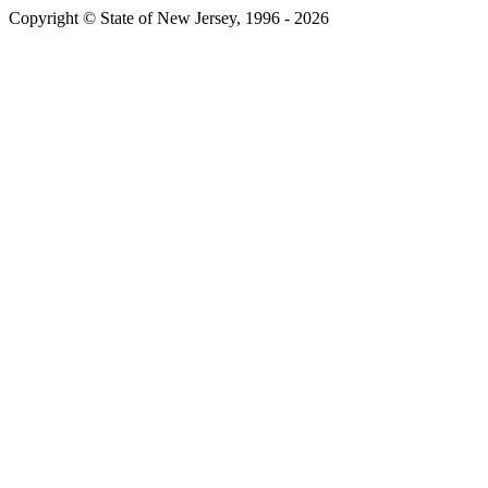
Copyright © State of New Jersey, 1996 -​​​​‌ ‍ ​‍​‍‌‍ ‌ ​‍‌‍‍‌‌‍‌ ‌‍‍‌‌‍ ‍​‍​‍​ ‍‍​‍​‍‌ ​ ‌‍​‌‌‍ ‍‌‍‍‌‌ ‌​‌ ‍‌​‍ ‍‌‍‍‌‌‍ ​‍​‍​‍ ​​‍​‍‌‍‍​‌ ​‍‌‍‌‌‌‍‌‍​‍​‍​ ‍‍​‍​‍‌‍‍​‌ ‌​‌ ‌​‌ ​​​ ‍‍​‍ ​‍ ‌‍ ​‌‍ ‌‍​ ‌‍​‌‌‍ ​‌‍‍​‌‍ ‌ ​ ‌ ‌​​ ‍‍​ ​ ​ ​ ​ ​ ​ ​ ​‍ ‌‍‍‌‌‍ ‍‌ ‌​‌‍‌‌‌‍ ‍‌ ‌​​‍ ‌‍‌‌‌‍‌​‌‍‍‌‌ ‌​​‍ ‌‍ ‌‌‍ ‌‍‌​‌‍‌‌​ ‌‌ ​​‌ ​‍‌‍‌‌‌ ​ ‌‍‌‌‌‍ ‍‌ ‌​‌‍​‌‌ ‌​‌‍‍‌‌‍ ‌‍ ‍​ ‍ ‌‍‍‌‌‍‌​​ ‌‌‍ ‍‌‍‍‍‌​‌ ‌‍ ‌ ‌‍‌​ ​‌‍​‌‌ ‍‌‌‍ ‌ ‌‌‌ ‌​​ ‍ ‌ ‌​‌ ‍‌‌ ​​‌‍‌‌​ ‌‌‍ ‍‌‍‍‍‌‍ ​‌‍​‌‌ ‍‌‌‍ ‌ ‌‌‌ ‌​​ ‍ ‌ ​​‌‍​‌‌ ‌​‌‍‍​​ ‌‌‍‌‍‌‍ ‌‍ ‌ ‌​‌‍‌‌‌ ​‍​‍ ‍‌‍ ​‌‍‌‌‌‍‌ ‌‍​‌‌‍ ​​ ‌‍​‍‌‍​‌‌ ​ ‌‍‌‌‌‌‌‌‌ ​‍‌‍ ​​ ‌‌‍‍​‌ ‌​‌ ‌​‌ ​​​‍‌‌​ ​ ‌​​‌​‍‌‌​ ​‍‌​‌‍​‍‌‌​ ​‍‌​‌‍‌‍ ​‌‍ ‌‍​ ‌‍​‌‌‍ ​‌‍‍​‌‍ ‌ ​ ‌ ‌​​‍‌‌​ ​ ‌​​‌​ ​ ​ ​ ​ ​ ​ ​ ​‍‌‍‌‍‍‌‌‍‌​​ ‌‌‍ ‍‌‍‍‍‌​‌ ‌‍ ‌ ‌‍‌​ ​‌‍​‌‌ ‍‌‌‍ ‌ ‌‌‌ ‌​​‍‌‍‌ ‌​‌ ‍‌‌ ​​‌‍‌‌​ ‌‌‍ ‍‌‍‍‍‌‍ ​‌‍​‌‌ ‍‌‌‍ ‌ ‌‌‌ ‌​​‍‌‍‌ ​​‌‍​‌‌ ‌​‌‍‍​​ ‌‌‍‌‍‌‍ ‌‍ ‌ ‌​‌‍‌‌‌ ​‍​‍ ‍‌‍ ​‌‍‌‌‌‍‌ ‌‍​‌‌‍ ​​‍‌‍‌ ​​‌‍‌‌‌ ​‍‌ ​ ‌ ​​‌‍‌‌‌‍​ ‌ ‌​‌‍‍‌‌ ‌‍‌‍‌‌​ ‌‌ ​​‌ ‌‌‌‍​‍‌‍ ​‌‍‍‌‌ ​ ‌‍‍​‌‍‌‌‌‍‌​​‍​‍‌ ‌
2026