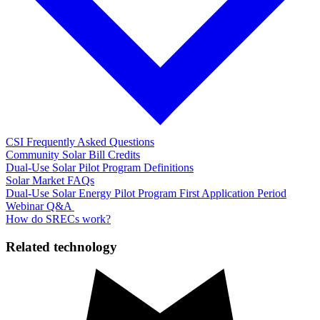
CSI Frequently Asked Questions​​​​‌ ‍ ​‍​‍‌‍ ‌ ​‍‌‍‍‌‌‍‌ ‌‍‍‌‌‍ ‍​‍​‍​ ‍‍​‍​‍‌ ​ ‌‍​‌‌‍ ‍‌‍‍‌‌ ‌​‌ ‍‌​‍ ‍‌‍‍‌‌‍ ​‍​‍​‍ ​​‍​‍‌‍‍​‌ ​‍‌‍‌‌‌‍‌‍​‍​‍​ ‍‍​‍​‍‌‍‍​‌ ‌​‌ ‌​‌ ​​​ ‍‍​‍ ​‍ ‌‍ ​‌‍ ‌‍​ ‌‍​‌‌‍ ​‌‍‍​‌‍ ‌ ​ ‌ ‌​​ ‍‍​ ​ ​ ​ ​ ​ ​ ​ ​‍ ‌‍‍‌‌‍ ‍‌ ‌​‌‍‌‌‌‍ ‍‌ ‌​​‍ ‌‍‌‌‌‍‌​‌‍‍‌‌ ‌​​‍ ‌‍ ‌‌‍ ‌‍‌​‌‍‌‌​ ‌‌ ​​‌ ​‍‌‍‌‌‌ ​ ‌‍‌‌‌‍ ‍‌ ‌​‌‍​‌‌ ‌​‌‍‍‌‌‍ ‌‍ ‍​ ‍ ‌‍‍‌‌‍‌​​ ‌​ ​​​ ‌‌​ ‌ ‌‍​‍​ ‌‍‌‍‌‌​ ‌‌‌‍​‌​‍ ‌‌‍‌​​ ‌‌​ ‍​‌‍​‌​‍ ‌​ ‌​​ ‌​​ ‍‌​ ​‍​‍ ‌​ ‍‌‌‍​‍​ ​‌​ ​ ​‍ ‌​ ​​​ ‌​​ ‌​‌‍‌​​ ‌‍​ ‌ ‌‍​ ‌‍‌​​ ‌‍​ ‌​​ ​ ​ ​​​ ‍ ‌ ‌​‌ ‍‌‌ ​​‌‍‌‌​ ‌‌‍‍​‌‍‌‌‌‍ ​‌ ​​‌‌‌​‌‍ ‌ ​​‌‍‍‌‌‍​ ​ ‍ ‌ ​​‌‍​‌‌ ‌​‌‍‍​​ ‌‌ ‌​‌‍‍‌‌ ‌​‌‍ ​‌‍‌‌​ ‌‍​‍‌‍​‌‌ ​ ‌‍‌‌‌‌‌‌‌ ​‍‌‍ ​​ ‌‌‍‍​‌ ‌​‌ ‌​‌ ​​​‍‌‌​ ​ ‌​​‌​‍‌‌​ ​‍‌​‌‍​‍‌‌​ ​‍‌​‌‍‌‍ ​‌‍ ‌‍​ ‌‍​‌‌‍ ​‌‍‍​‌‍ ‌ ​ ‌ ‌​​‍‌‌​ ​ ‌​​‌​ ​ ​ ​ ​ ​ ​ ​ ​‍‌‍‌‍‍‌‌‍‌​​ ‌​ ​​​ ‌‌​ ‌ ‌‍​‍​ ‌‍‌‍‌‌​ ‌‌‌‍​‌​‍ ‌‌‍‌​​ ‌‌​ ‍​‌‍​‌​‍ ‌​ ‌​​ ‌​​ ‍‌​ ​‍​‍ ‌​ ‍‌‌‍​‍​ ​‌​ ​ ​‍ ‌​ ​​​ ‌​​ ‌​‌‍‌​​ ‌‍​ ‌ ‌‍​ ‌‍‌​​ ‌‍​ ‌​​ ​ ​ ​​​‍‌‍‌ ‌​‌ ‍‌‌ ​​‌‍‌‌​ ‌‌‍‍​‌‍‌‌‌‍ ​‌ ​​‌‌‌​‌‍ ‌ ​​‌‍‍‌‌‍​ ​‍‌‍‌ ​​‌‍​‌‌ ‌​‌‍‍​​ ‌‌ ‌​‌‍‍‌‌ ‌​‌‍ ​‌‍‌‌​‍‌‍‌ ​​‌‍‌‌‌ ​‍‌ ​ ‌ ​​‌‍‌‌‌‍​ ‌ ‌​‌‍‍‌‌ ‌‍‌‍‌‌​ ‌‌ ​​‌ ‌‌‌‍​‍‌‍ ​‌‍‍‌‌ ​ ‌‍‍​‌‍‌‌‌‍‌​​‍​‍‌ ‌
Community Solar Bill Credits​​​​‌ ‍ ​‍​‍‌‍ ‌ ​‍‌‍‍‌‌‍‌ ‌‍‍‌‌‍ ‍​‍​‍​ ‍‍​‍​‍‌ ​ ‌‍​‌‌‍ ‍‌‍‍‌‌ ‌​‌ ‍‌​‍ ‍‌‍‍‌‌‍ ​‍​‍​‍ ​​‍​‍‌‍‍​‌ ​‍‌‍‌‌‌‍‌‍​‍​‍​ ‍‍​‍​‍‌‍‍​‌ ‌​‌ ‌​‌ ​​​ ‍‍​‍ ​‍ ‌‍ ​‌‍ ‌‍​ ‌‍​‌‌‍ ​‌‍‍​‌‍ ‌ ​ ‌ ‌​​ ‍‍​ ​ ​ ​ ​ ​ ​ ​ ​‍ ‌‍‍‌‌‍ ‍‌ ‌​‌‍‌‌‌‍ ‍‌ ‌​​‍ ‌‍‌‌‌‍‌​‌‍‍‌‌ ‌​​‍ ‌‍ ‌‌‍ ‌‍‌​‌‍‌‌​ ‌‌ ​​‌ ​‍‌‍‌‌‌ ​ ‌‍‌‌‌‍ ‍‌ ‌​‌‍​‌‌ ‌​‌‍‍‌‌‍ ‌‍ ‍​ ‍ ‌‍‍‌‌‍‌​​ ‌​ ​​​ ‌‍‌‍​‍​ ‌‌‌‍​‌​ ​‍​ ‍‌‌‍​‍​‍ ‌​ ‌ ‌‍‌‌​ ​ ‌‍​‍​‍ ‌​ ‌​​ ‌‍​ ‌ ‌‍​ ​‍ ‌‌‍​‍‌‍​ ​ ‍‌​ ‍​​‍ ‌‌‍‌‍​ ‌‌​ ​​​ ​ ‌‍​‍​ ​​‌‍​‌​ ​‍​ ‌‍‌‍‌​​ ​ ‌‍​‌​ ‍ ‌ ‌​‌ ‍‌‌ ​​‌‍‌‌​ ‌‌‍‍​‌‍‌‌‌‍ ​‌ ​​‌‌‌​‌‍ ‌ ​​‌‍‍‌‌‍​ ​ ‍ ‌ ​​‌‍​‌‌ ‌​‌‍‍​​ ‌‌ ‌​‌‍‍‌‌ ‌​‌‍ ​‌‍‌‌​ ‌‍​‍‌‍​‌‌ ​ ‌‍‌‌‌‌‌‌‌ ​‍‌‍ ​​ ‌‌‍‍​‌ ‌​‌ ‌​‌ ​​​‍‌‌​ ​ ‌​​‌​‍‌‌​ ​‍‌​‌‍​‍‌‌​ ​‍‌​‌‍‌‍ ​‌‍ ‌‍​ ‌‍​‌‌‍ ​‌‍‍​‌‍ ‌ ​ ‌ ‌​​‍‌‌​ ​ ‌​​‌​ ​ ​ ​ ​ ​ ​ ​ ​‍‌‍‌‍‍‌‌‍‌​​ ‌​ ​​​ ‌‍‌‍​‍​ ‌‌‌‍​‌​ ​‍​ ‍‌‌‍​‍​‍ ‌​ ‌ ‌‍‌‌​ ​ ‌‍​‍​‍ ‌​ ‌​​ ‌‍​ ‌ ‌‍​ ​‍ ‌‌‍​‍‌‍​ ​ ‍‌​ ‍​​‍ ‌‌‍‌‍​ ‌‌​ ​​​ ​ ‌‍​‍​ ​​‌‍​‌​ ​‍​ ‌‍‌‍‌​​ ​ ‌‍​‌​‍‌‍‌ ‌​‌ ‍‌‌ ​​‌‍‌‌​ ‌‌‍‍​‌‍‌‌‌‍ ​‌ ​​‌‌‌​‌‍ ‌ ​​‌‍‍‌‌‍​ ​‍‌‍‌ ​​‌‍​‌‌ ‌​‌‍‍​​ ‌‌ ‌​‌‍‍‌‌ ‌​‌‍ ​‌‍‌‌​‍‌‍‌ ​​‌‍‌‌‌ ​‍‌ ​ ‌ ​​‌‍‌‌‌‍​ ‌ ‌​‌‍‍‌‌ ‌‍‌‍‌‌​ ‌‌ ​​‌ ‌‌‌‍​‍‌‍ ​‌‍‍‌‌ ​ ‌‍‍​‌‍‌‌‌‍‌​​‍​‍‌ ‌
Dual-Use Solar Pilot Program Definitions​​​​‌ ‍ ​‍​‍‌‍ ‌ ​‍‌‍‍‌‌‍‌ ‌‍‍‌‌‍ ‍​‍​‍​ ‍‍​‍​‍‌ ​ ‌‍​‌‌‍ ‍‌‍‍‌‌ ‌​‌ ‍‌​‍ ‍‌‍‍‌‌‍ ​‍​‍​‍ ​​‍​‍‌‍‍​‌ ​‍‌‍‌‌‌‍‌‍​‍​‍​ ‍‍​‍​‍‌‍‍​‌ ‌​‌ ‌​‌ ​​​ ‍‍​‍ ​‍ ‌‍ ​‌‍ ‌‍​ ‌‍​‌‌‍ ​‌‍‍​‌‍ ‌ ​ ‌ ‌​​ ‍‍​ ​ ​ ​ ​ ​ ​ ​ ​‍ ‌‍‍‌‌‍ ‍‌ ‌​‌‍‌‌‌‍ ‍‌ ‌​​‍ ‌‍‌‌‌‍‌​‌‍‍‌‌ ‌​​‍ ‌‍ ‌‌‍ ‌‍‌​‌‍‌‌​ ‌‌ ​​‌ ​‍‌‍‌‌‌ ​ ‌‍‌‌‌‍ ‍‌ ‌​‌‍​‌‌ ‌​‌‍‍‌‌‍ ‌‍ ‍​ ‍ ‌‍‍‌‌‍‌​​ ‌​ ​​‌‍​‍​ ​ ​ ‍​​ ‌‌​ ‌‌​ ​ ​ ‌​​‍ ‌‌‍​‍‌‍‌‌‌‍​‌‌‍‌‍​‍ ‌​ ‌​​ ​​​ ‌‌‌‍​ ​‍ ‌​ ‍‌​ ‌‍‌‍​ ​ ‌​​‍ ‌​ ‌ ​ ​​‌‍‌‌​ ​‍‌‍‌​‌‍‌‍‌‍‌‌​ ‌‍​ ‍​‌‍‌‍​ ‌‌​ ​ ​ ‍ ‌ ‌​‌ ‍‌‌ ​​‌‍‌‌​ ‌‌‍‍​‌‍‌‌‌‍ ​‌ ​​‌‌‌​‌‍ ‌ ​​‌‍‍‌‌‍​ ​ ‍ ‌ ​​‌‍​‌‌ ‌​‌‍‍​​ ‌‌ ‌​‌‍‍‌‌ ‌​‌‍ ​‌‍‌‌​ ‌‍​‍‌‍​‌‌ ​ ‌‍‌‌‌‌‌‌‌ ​‍‌‍ ​​ ‌‌‍‍​‌ ‌​‌ ‌​‌ ​​​‍‌‌​ ​ ‌​​‌​‍‌‌​ ​‍‌​‌‍​‍‌‌​ ​‍‌​‌‍‌‍ ​‌‍ ‌‍​ ‌‍​‌‌‍ ​‌‍‍​‌‍ ‌ ​ ‌ ‌​​‍‌‌​ ​ ‌​​‌​ ​ ​ ​ ​ ​ ​ ​ ​‍‌‍‌‍‍‌‌‍‌​​ ‌​ ​​‌‍​‍​ ​ ​ ‍​​ ‌‌​ ‌‌​ ​ ​ ‌​​‍ ‌‌‍​‍‌‍‌‌‌‍​‌‌‍‌‍​‍ ‌​ ‌​​ ​​​ ‌‌‌‍​ ​‍ ‌​ ‍‌​ ‌‍‌‍​ ​ ‌​​‍ ‌​ ‌ ​ ​​‌‍‌‌​ ​‍‌‍‌​‌‍‌‍‌‍‌‌​ ‌‍​ ‍​‌‍‌‍​ ‌‌​ ​ ​‍‌‍‌ ‌​‌ ‍‌‌ ​​‌‍‌‌​ ‌‌‍‍​‌‍‌‌‌‍ ​‌ ​​‌‌‌​‌‍ ‌ ​​‌‍‍‌‌‍​ ​‍‌‍‌ ​​‌‍​‌‌ ‌​‌‍‍​​ ‌‌ ‌​‌‍‍‌‌ ‌​‌‍ ​‌‍‌‌​‍‌‍‌ ​​‌‍‌‌‌ ​‍‌ ​ ‌ ​​‌‍‌‌‌‍​ ‌ ‌​‌‍‍‌‌ ‌‍‌‍‌‌​ ‌‌ ​​‌ ‌‌‌‍​‍‌‍ ​‌‍‍‌‌ ​ ‌‍‍​‌‍‌‌‌‍‌​​‍​‍‌ ‌
Solar Market FAQs​​​​‌ ‍ ​‍​‍‌‍ ‌ ​‍‌‍‍‌‌‍‌ ‌‍‍‌‌‍ ‍​‍​‍​ ‍‍​‍​‍‌ ​ ‌‍​‌‌‍ ‍‌‍‍‌‌ ‌​‌ ‍‌​‍ ‍‌‍‍‌‌‍ ​‍​‍​‍ ​​‍​‍‌‍‍​‌ ​‍‌‍‌‌‌‍‌‍​‍​‍​ ‍‍​‍​‍‌‍‍​‌ ‌​‌ ‌​‌ ​​​ ‍‍​‍ ​‍ ‌‍ ​‌‍ ‌‍​ ‌‍​‌‌‍ ​‌‍‍​‌‍ ‌ ​ ‌ ‌​​ ‍‍​ ​ ​ ​ ​ ​ ​ ​ ​‍ ‌‍‍‌‌‍ ‍‌ ‌​‌‍‌‌‌‍ ‍‌ ‌​​‍ ‌‍‌‌‌‍‌​‌‍‍‌‌ ‌​​‍ ‌‍ ‌‌‍ ‌‍‌​‌‍‌‌​ ‌‌ ​​‌ ​‍‌‍‌‌‌ ​ ‌‍‌‌‌‍ ‍‌ ‌​‌‍​‌‌ ‌​‌‍‍‌‌‍ ‌‍ ‍​ ‍ ‌‍‍‌‌‍‌​​ ‌​ ​​‌‍‌‍‌‍‌‌​ ​​​ ‌‌​ ​‌‌‍‌‍‌‍‌‌​‍ ‌​ ‌​​ ​‌​ ‍​‌‍‌​​‍ ‌​ ‌​‌‍‌​​ ‌‍​ ‍‌​‍ ‌‌‍​‌​ ​ ​ ‌​‌‍​ ​‍ ‌‌‍‌‌‌‍‌‍​ ‌‍​ ‌​​ ‍​‌‍​ ‌‍‌​​ ‌​​ ​‍​ ​‌‌‍​ ​ ‌‌​ ‍ ‌ ‌​‌ ‍‌‌ ​​‌‍‌‌​ ‌‌‍‍​‌‍‌‌‌‍ ​‌ ​​‌‌‌​‌‍ ‌ ​​‌‍‍‌‌‍​ ​ ‍ ‌ ​​‌‍​‌‌ ‌​‌‍‍​​ ‌‌ ‌​‌‍‍‌‌ ‌​‌‍ ​‌‍‌‌​ ‌‍​‍‌‍​‌‌ ​ ‌‍‌‌‌‌‌‌‌ ​‍‌‍ ​​ ‌‌‍‍​‌ ‌​‌ ‌​‌ ​​​‍‌‌​ ​ ‌​​‌​‍‌‌​ ​‍‌​‌‍​‍‌‌​ ​‍‌​‌‍‌‍ ​‌‍ ‌‍​ ‌‍​‌‌‍ ​‌‍‍​‌‍ ‌ ​ ‌ ‌​​‍‌‌​ ​ ‌​​‌​ ​ ​ ​ ​ ​ ​ ​ ​‍‌‍‌‍‍‌‌‍‌​​ ‌​ ​​‌‍‌‍‌‍‌‌​ ​​​ ‌‌​ ​‌‌‍‌‍‌‍‌‌​‍ ‌​ ‌​​ ​‌​ ‍​‌‍‌​​‍ ‌​ ‌​‌‍‌​​ ‌‍​ ‍‌​‍ ‌‌‍​‌​ ​ ​ ‌​‌‍​ ​‍ ‌‌‍‌‌‌‍‌‍​ ‌‍​ ‌​​ ‍​‌‍​ ‌‍‌​​ ‌​​ ​‍​ ​‌‌‍​ ​ ‌‌​‍‌‍‌ ‌​‌ ‍‌‌ ​​‌‍‌‌​ ‌‌‍‍​‌‍‌‌‌‍ ​‌ ​​‌‌‌​‌‍ ‌ ​​‌‍‍‌‌‍​ ​‍‌‍‌ ​​‌‍​‌‌ ‌​‌‍‍​​ ‌‌ ‌​‌‍‍‌‌ ‌​‌‍ ​‌‍‌‌​‍‌‍‌ ​​‌‍‌‌‌ ​‍‌ ​ ‌ ​​‌‍‌‌‌‍​ ‌ ‌​‌‍‍‌‌ ‌‍‌‍‌‌​ ‌‌ ​​‌ ‌‌‌‍​‍‌‍ ​‌‍‍‌‌ ​ ‌‍‍​‌‍‌‌‌‍‌​​‍​‍‌ ‌
Dual-Use Solar Energy Pilot Program First Application Period
Webinar Q&A ​​​​‌ ‍ ​‍​‍‌‍ ‌ ​‍‌‍‍‌‌‍‌ ‌‍‍‌‌‍ ‍​‍​‍​ ‍‍​‍​‍‌ ​ ‌‍​‌‌‍ ‍‌‍‍‌‌ ‌​‌ ‍‌​‍ ‍‌‍‍‌‌‍ ​‍​‍​‍ ​​‍​‍‌‍‍​‌ ​‍‌‍‌‌‌‍‌‍​‍​‍​ ‍‍​‍​‍‌‍‍​‌ ‌​‌ ‌​‌ ​​​ ‍‍​‍ ​‍ ‌‍ ​‌‍ ‌‍​ ‌‍​‌‌‍ ​‌‍‍​‌‍ ‌ ​ ‌ ‌​​ ‍‍​ ​ ​ ​ ​ ​ ​ ​ ​‍ ‌‍‍‌‌‍ ‍‌ ‌​‌‍‌‌‌‍ ‍‌ ‌​​‍ ‌‍‌‌‌‍‌​‌‍‍‌‌ ‌​​‍ ‌‍ ‌‌‍ ‌‍‌​‌‍‌‌​ ‌‌ ​​‌ ​‍‌‍‌‌‌ ​ ‌‍‌‌‌‍ ‍‌ ‌​‌‍​‌‌ ‌​‌‍‍‌‌‍ ‌‍ ‍​ ‍ ‌‍‍‌‌‍‌​​ ‌​ ​‌​ ‌‌​ ‌‍​ ​​​ ​​​ ‌​‌‍‌​‌‍​‍​‍ ‌‌‍‌‍‌‍​ ‌‍​‌‌‍‌‍​‍ ‌​ ‌​​ ​‍‌‍​ ​ ‌‍​‍ ‌​ ‍​​ ‌ ​ ​‌​ ​ ​‍ ‌‌‍​‍​ ​‌‌‍​ ​ ‌​‌‍​‌​ ‌‍​ ‍​​ ​​‌‍​‍‌‍‌​​ ‍‌‌‍​‍​ ‍ ‌ ‌​‌ ‍‌‌ ​​‌‍‌‌​ ‌‌‍‍​‌‍‌‌‌‍ ​‌ ​​‌‌‌​‌‍ ‌ ​​‌‍‍‌‌‍​ ​ ‍ ‌ ​​‌‍​‌‌ ‌​‌‍‍​​ ‌‌ ‌​‌‍‍‌‌ ‌​‌‍ ​‌‍‌‌​ ‌‍​‍‌‍​‌‌ ​ ‌‍‌‌‌‌‌‌‌ ​‍‌‍ ​​ ‌‌‍‍​‌ ‌​‌ ‌​‌ ​​​‍‌‌​ ​ ‌​​‌​‍‌‌​ ​‍‌​‌‍​‍‌‌​ ​‍‌​‌‍‌‍ ​‌‍ ‌‍​ ‌‍​‌‌‍ ​‌‍‍​‌‍ ‌ ​ ‌ ‌​​‍‌‌​ ​ ‌​​‌​ ​ ​ ​ ​ ​ ​ ​ ​‍‌‍‌‍‍‌‌‍‌​​ ‌​ ​‌​ ‌‌​ ‌‍​ ​​​ ​​​ ‌​‌‍‌​‌‍​‍​‍ ‌‌‍‌‍‌‍​ ‌‍​‌‌‍‌‍​‍ ‌​ ‌​​ ​‍‌‍​ ​ ‌‍​‍ ‌​ ‍​​ ‌ ​ ​‌​ ​ ​‍ ‌‌‍​‍​ ​‌‌‍​ ​ ‌​‌‍​‌​ ‌‍​ ‍​​ ​​‌‍​‍‌‍‌​​ ‍‌‌‍​‍​‍‌‍‌ ‌​‌ ‍‌‌ ​​‌‍‌‌​ ‌‌‍‍​‌‍‌‌‌‍ ​‌ ​​‌‌‌​‌‍ ‌ ​​‌‍‍‌‌‍​ ​‍‌‍‌ ​​‌‍​‌‌ ‌​‌‍‍​​ ‌‌ ‌​‌‍‍‌‌ ‌​‌‍ ​‌‍‌‌​‍‌‍‌ ​​‌‍‌‌‌ ​‍‌ ​ ‌ ​​‌‍‌‌‌‍​ ‌ ‌​‌‍‍‌‌ ‌‍‌‍‌‌​ ‌‌ ​​‌ ‌‌‌‍​‍‌‍ ​‌‍‍‌‌ ​ ‌‍‍​‌‍‌‌‌‍‌​​‍​‍‌ ‌
How do SRECs work?​​​​‌ ‍ ​‍​‍‌‍ ‌ ​‍‌‍‍‌‌‍‌ ‌‍‍‌‌‍ ‍​‍​‍​ ‍‍​‍​‍‌ ​ ‌‍​‌‌‍ ‍‌‍‍‌‌ ‌​‌ ‍‌​‍ ‍‌‍‍‌‌‍ ​‍​‍​‍ ​​‍​‍‌‍‍​‌ ​‍‌‍‌‌‌‍‌‍​‍​‍​ ‍‍​‍​‍‌‍‍​‌ ‌​‌ ‌​‌ ​​​ ‍‍​‍ ​‍ ‌‍ ​‌‍ ‌‍​ ‌‍​‌‌‍ ​‌‍‍​‌‍ ‌ ​ ‌ ‌​​ ‍‍​ ​ ​ ​ ​ ​ ​ ​ ​‍ ‌‍‍‌‌‍ ‍‌ ‌​‌‍‌‌‌‍ ‍‌ ‌​​‍ ‌‍‌‌‌‍‌​‌‍‍‌‌ ‌​​‍ ‌‍ ‌‌‍ ‌‍‌​‌‍‌‌​ ‌‌ ​​‌ ​‍‌‍‌‌‌ ​ ‌‍‌‌‌‍ ‍‌ ‌​‌‍​‌‌ ‌​‌‍‍‌‌‍ ‌‍ ‍​ ‍ ‌‍‍‌‌‍‌​​ ‌​ ​‌​ ‌ ‌‍‌‍‌‍​ ‌‍​‍​ ‌‍‌‍‌‌​ ​ ​‍ ‌​ ‌​​ ​‍​ ‍​​ ‍‌​‍ ‌​ ‌​​ ‌‍​ ‌‌‌‍​ ​‍ ‌​ ‍‌‌‍​‌​ ‌​​ ​​​‍ ‌​ ​​​ ‍​​ ​‌​ ‌‌‌‍‌‍​ ‍‌‌‍​‍​ ‌ ​ ​​‌‍‌​‌‍‌‌​ ‍‌​ ‍ ‌ ‌​‌ ‍‌‌ ​​‌‍‌‌​ ‌‌‍‍​‌‍‌‌‌‍ ​‌ ​​‌‌‌​‌‍ ‌ ​​‌‍‍‌‌‍​ ​ ‍ ‌ ​​‌‍​‌‌ ‌​‌‍‍​​ ‌‌ ‌​‌‍‍‌‌ ‌​‌‍ ​‌‍‌‌​ ‌‍​‍‌‍​‌‌ ​ ‌‍‌‌‌‌‌‌‌ ​‍‌‍ ​​ ‌‌‍‍​‌ ‌​‌ ‌​‌ ​​​‍‌‌​ ​ ‌​​‌​‍‌‌​ ​‍‌​‌‍​‍‌‌​ ​‍‌​‌‍‌‍ ​‌‍ ‌‍​ ‌‍​‌‌‍ ​‌‍‍​‌‍ ‌ ​ ‌ ‌​​‍‌‌​ ​ ‌​​‌​ ​ ​ ​ ​ ​ ​ ​ ​‍‌‍‌‍‍‌‌‍‌​​ ‌​ ​‌​ ‌ ‌‍‌‍‌‍​ ‌‍​‍​ ‌‍‌‍‌‌​ ​ ​‍ ‌​ ‌​​ ​‍​ ‍​​ ‍‌​‍ ‌​ ‌​​ ‌‍​ ‌‌‌‍​ ​‍ ‌​ ‍‌‌‍​‌​ ‌​​ ​​​‍ ‌​ ​​​ ‍​​ ​‌​ ‌‌‌‍‌‍​ ‍‌‌‍​‍​ ‌ ​ ​​‌‍‌​‌‍‌‌​ ‍‌​‍‌‍‌ ‌​‌ ‍‌‌ ​​‌‍‌‌​ ‌‌‍‍​‌‍‌‌‌‍ ​‌ ​​‌‌‌​‌‍ ‌ ​​‌‍‍‌‌‍​ ​‍‌‍‌ ​​‌‍​‌‌ ‌​‌‍‍​​ ‌‌ ‌​‌‍‍‌‌ ‌​‌‍ ​‌‍‌‌​‍‌‍‌ ​​‌‍‌‌‌ ​‍‌ ​ ‌ ​​‌‍‌‌‌‍​ ‌ ‌​‌‍‍‌‌ ‌‍‌‍‌‌​ ‌‌ ​​‌ ‌‌‌‍​‍‌‍ ​‌‍‍‌‌ ​ ‌‍‍​‌‍‌‌‌‍‌​​‍​‍‌ ‌
Related technology