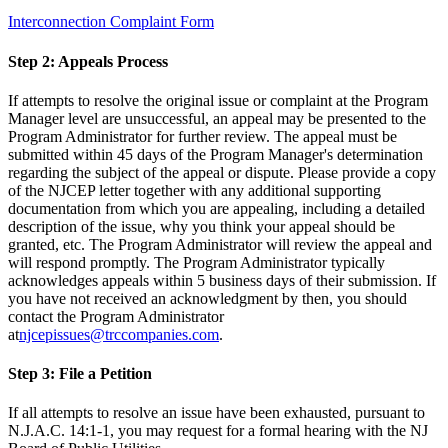
Interconnection Complaint Form​​​​‌ ‍ ​‍​‍‌‍ ‌ ​‍‌‍‍‌‌‍‌ ‌‍‍‌‌‍ ‍​‍​‍​ ‍‍​‍​‍‌ ​ ‌‍​‌‌‍ ‍‌‍‍‌‌ ‌​‌ ‍‌​‍ ‍‌‍‍‌‌‍ ​‍​‍​‍ ​​‍​‍‌‍‍​‌ ​‍‌‍‌‌‌‍‌‍​‍​‍​ ‍‍​‍​‍‌‍‍​‌ ‌​‌ ‌​‌ ​​​ ‍‍​‍ ​‍ ‌‍ ​‌‍ ‌‍​ ‌‍​‌‌‍ ​‌‍‍​‌‍ ‌ ​ ‌ ‌​​ ‍‍​ ​ ​ ​ ​ ​ ​ ​ ​‍ ‌‍‍‌‌‍ ‍‌ ‌​‌‍‌‌‌‍ ‍‌ ‌​​‍ ‌‍‌‌‌‍‌​‌‍‍‌‌ ‌​​‍ ‌‍ ‌‌‍ ‌‍‌​‌‍‌‌​ ‌‌ ​​‌ ​‍‌‍‌‌‌ ​ ‌‍‌‌‌‍ ‍‌ ‌​‌‍​‌‌ ‌​‌‍‍‌‌‍ ‌‍ ‍​ ‍ ‌‍‍‌‌‍‌​​ ‌‌‍​‍‌‍​‌‌‍​‍‌‍‌‍​ ‌‍‌‍‌‍‌‍​ ​ ‌​​‍ ‌‌‍‌​‌‍​‌‌‍​‍​ ​‌​‍ ‌​ ‌​‌‍‌‌‌‍‌‌‌‍​ ​‍ ‌​ ‍‌​ ‍‌‌‍​‍​ ​​​‍ ‌​ ​​‌‍​‍​ ​ ​ ‌‍‌‍‌​‌‍​‍​ ‌ ​ ‌ ​ ​ ​ ​​​ ‍‌​ ​ ​ ‍ ‌ ‌​‌ ‍‌‌ ​​‌‍‌‌​ ‌‌‍‍​‌‍‌‌‌‍ ​‌ ​​‌‌‌​‌‍ ‌ ​​‌‍‍‌‌‍​ ​ ‍ ‌ ​​‌‍​‌‌ ‌​‌‍‍​​ ‌‌‍​ ‌‍ ‌‍ ‍‌ ‌​‌‍‌‌‌‍ ‍‌ ‌​​‍‌‌​ ‌‌‌​​‍‌‌ ‌‍‍ ‌‍‌‌‌ ‍‌​‍‌‌​ ​ ‌​‌​​‍‌‌​ ​ ‌​‌​​‍‌‌​ ​‍​ ​‍​ ‍‌‌‍‌‌​ ‌‍​ ‌​​ ‍​‌‍​‌​ ​‍​ ​‍​ ‍​‌‍‌‌​ ​​​ ​‌​‍‌‌​ ​‍​ ​‍​‍‌‌​ ‌‌‌​‌​​‍ ‍‌ ‌​‌‍‌‌‌ ‍​‌ ‌​​ ‌‍​‍‌‍​‌‌ ​ ‌‍‌‌‌‌‌‌‌ ​‍‌‍ ​​ ‌‌‍‍​‌ ‌​‌ ‌​‌ ​​​‍‌‌​ ​ ‌​​‌​‍‌‌​ ​‍‌​‌‍​‍‌‌​ ​‍‌​‌‍‌‍ ​‌‍ ‌‍​ ‌‍​‌‌‍ ​‌‍‍​‌‍ ‌ ​ ‌ ‌​​‍‌‌​ ​ ‌​​‌​ ​ ​ ​ ​ ​ ​ ​ ​‍‌‍‌‍‍‌‌‍‌​​ ‌‌‍​‍‌‍​‌‌‍​‍‌‍‌‍​ ‌‍‌‍‌‍‌‍​ ​ ‌​​‍ ‌‌‍‌​‌‍​‌‌‍​‍​ ​‌​‍ ‌​ ‌​‌‍‌‌‌‍‌‌‌‍​ ​‍ ‌​ ‍‌​ ‍‌‌‍​‍​ ​​​‍ ‌​ ​​‌‍​‍​ ​ ​ ‌‍‌‍‌​‌‍​‍​ ‌ ​ ‌ ​ ​ ​ ​​​ ‍‌​ ​ ​‍‌‍‌ ‌​‌ ‍‌‌ ​​‌‍‌‌​ ‌‌‍‍​‌‍‌‌‌‍ ​‌ ​​‌‌‌​‌‍ ‌ ​​‌‍‍‌‌‍​ ​‍‌‍‌ ​​‌‍​‌‌ ‌​‌‍‍​​ ‌‌‍​ ‌‍ ‌‍ ‍‌ ‌​‌‍‌‌‌‍ ‍‌ ‌​​‍‌‌​ ‌‌‌​​‍‌‌ ‌‍‍ ‌‍‌‌‌ ‍‌​‍‌‌​ ​ ‌​‌​​‍‌‌​ ​ ‌​‌​​‍‌‌​ ​‍​ ​‍​ ‍‌‌‍‌‌​ ‌‍​ ‌​​ ‍​‌‍​‌​ ​‍​ ​‍​ ‍​‌‍‌‌​ ​​​ ​‌​‍‌‌​ ​‍​ ​‍​‍‌‌​ ‌‌‌​‌​​‍ ‍‌ ‌​‌‍‌‌‌ ‍​‌ ‌​​‍‌‍‌ ​​‌‍‌‌‌ ​‍‌ ​ ‌ ​​‌‍‌‌‌‍​ ‌ ‌​‌‍‍‌‌ ‌‍‌‍‌‌​ ‌‌ ​​‌ ‌‌‌‍​‍‌‍ ​‌‍‍‌‌ ​ ‌‍‍​‌‍‌‌‌‍‌​​‍​‍‌ ‌
Step 2:​​​​‌ ‍ ​‍​‍‌‍ ‌ ​‍‌‍‍‌‌‍‌ ‌‍‍‌‌‍ ‍​‍​‍​ ‍‍​‍​‍‌ ​ ‌‍​‌‌‍ ‍‌‍‍‌‌ ‌​‌ ‍‌​‍ ‍‌‍‍‌‌‍ ​‍​‍​‍ ​​‍​‍‌‍‍​‌ ​‍‌‍‌‌‌‍‌‍​‍​‍​ ‍‍​‍​‍‌‍‍​‌ ‌​‌ ‌​‌ ​​​ ‍‍​‍ ​‍ ‌‍ ​‌‍ ‌‍​ ‌‍​‌‌‍ ​‌‍‍​‌‍ ‌ ​ ‌ ‌​​ ‍‍​ ​ ​ ​ ​ ​ ​ ​ ​‍ ‌‍‍‌‌‍ ‍‌ ‌​‌‍‌‌‌‍ ‍‌ ‌​​‍ ‌‍‌‌‌‍‌​‌‍‍‌‌ ‌​​‍ ‌‍ ‌‌‍ ‌‍‌​‌‍‌‌​ ‌‌ ​​‌ ​‍‌‍‌‌‌ ​ ‌‍‌‌‌‍ ‍‌ ‌​‌‍​‌‌ ‌​‌‍‍‌‌‍ ‌‍ ‍​ ‍ ‌‍‍‌‌‍‌​​ ‌‌‍​‍‌‍​‌‌‍​‍‌‍‌‍​ ‌‍‌‍‌‍‌‍​ ​ ‌​​‍ ‌‌‍‌​‌‍​‌‌‍​‍​ ​‌​‍ ‌​ ‌​‌‍‌‌‌‍‌‌‌‍​ ​‍ ‌​ ‍‌​ ‍‌‌‍​‍​ ​​​‍ ‌​ ​​‌‍​‍​ ​ ​ ‌‍‌‍‌​‌‍​‍​ ‌ ​ ‌ ​ ​ ​ ​​​ ‍‌​ ​ ​ ‍ ‌ ‌​‌ ‍‌‌ ​​‌‍‌‌​ ‌‌‍‍​‌‍‌‌‌‍ ​‌ ​​‌‌‌​‌‍ ‌ ​​‌‍‍‌‌‍​ ​ ‍ ‌ ​​‌‍​‌‌ ‌​‌‍‍​​ ‌‌‍​ ‌‍ ‌‍ ‍‌ ‌​‌‍‌‌‌‍ ‍‌ ‌​​‍‌‌​ ‌‌‌​​‍‌‌ ‌‍‍ ‌‍‌‌‌ ‍‌​‍‌‌​ ​ ‌​‌​​‍‌‌​ ​ ‌​‌​​‍‌‌​ ​‍​ ​‍​ ​‍​ ‌‌‌‍​ ‌‍​‌‌‍‌‌​ ‍​‌‍‌​​ ​‌​ ​​‌‍‌​​ ‌‍‌‍‌‍​‍‌‌​ ​‍​ ​‍​‍‌‌​ ‌‌‌​‌​​‍ ‍‌‍​ ‌‍‍​‌‍‍‌‌‍ ​‌‍‌​‌ ​‍‌‍‌‌‌‍ ‍​‍‌‌​ ‌‌‌​​‍‌‌ ‌‍‍ ‌‍‌‌‌ ‍‌​‍‌‌​ ​ ‌​‌​​‍‌‌​ ​ ‌​‌​​‍‌‌​ ​‍​ ​‍​ ​ ​ ‌‌‌‍‌‌‌‍‌‍‌‍​‌​ ‌ ​ ‍​​ ​‍‌‍​‌​ ‌‌​ ‌ ​ ​ ​‍‌‌​ ​‍​ ​‍​‍‌‌​ ‌‌‌​‌​​‍ ‍‌ ‌​‌‍‌‌‌ ‍​‌ ‌​​ ‌‍​‍‌‍​‌‌ ​ ‌‍‌‌‌‌‌‌‌ ​‍‌‍ ​​ ‌‌‍‍​‌ ‌​‌ ‌​‌ ​​​‍‌‌​ ​ ‌​​‌​‍‌‌​ ​‍‌​‌‍​‍‌‌​ ​‍‌​‌‍‌‍ ​‌‍ ‌‍​ ‌‍​‌‌‍ ​‌‍‍​‌‍ ‌ ​ ‌ ‌​​‍‌‌​ ​ ‌​​‌​ ​ ​ ​ ​ ​ ​ ​ ​‍‌‍‌‍‍‌‌‍‌​​ ‌‌‍​‍‌‍​‌‌‍​‍‌‍‌‍​ ‌‍‌‍‌‍‌‍​ ​ ‌​​‍ ‌‌‍‌​‌‍​‌‌‍​‍​ ​‌​‍ ‌​ ‌​‌‍‌‌‌‍‌‌‌‍​ ​‍ ‌​ ‍‌​ ‍‌‌‍​‍​ ​​​‍ ‌​ ​​‌‍​‍​ ​ ​ ‌‍‌‍‌​‌‍​‍​ ‌ ​ ‌ ​ ​ ​ ​​​ ‍‌​ ​ ​‍‌‍‌ ‌​‌ ‍‌‌ ​​‌‍‌‌​ ‌‌‍‍​‌‍‌‌‌‍ ​‌ ​​‌‌‌​‌‍ ‌ ​​‌‍‍‌‌‍​ ​‍‌‍‌ ​​‌‍​‌‌ ‌​‌‍‍​​ ‌‌‍​ ‌‍ ‌‍ ‍‌ ‌​‌‍‌‌‌‍ ‍‌ ‌​​‍‌‌​ ‌‌‌​​‍‌‌ ‌‍‍ ‌‍‌‌‌ ‍‌​‍‌‌​ ​ ‌​‌​​‍‌‌​ ​ ‌​‌​​‍‌‌​ ​‍​ ​‍​ ​‍​ ‌‌‌‍​ ‌‍​‌‌‍‌‌​ ‍​‌‍‌​​ ​‌​ ​​‌‍‌​​ ‌‍‌‍‌‍​‍‌‌​ ​‍​ ​‍​‍‌‌​ ‌‌‌​‌​​‍ ‍‌‍​ ‌‍‍​‌‍‍‌‌‍ ​‌‍‌​‌ ​‍‌‍‌‌‌‍ ‍​‍‌‌​ ‌‌‌​​‍‌‌ ‌‍‍ ‌‍‌‌‌ ‍‌​‍‌‌​ ​ ‌​‌​​‍‌‌​ ​ ‌​‌​​‍‌‌​ ​‍​ ​‍​ ​ ​ ‌‌‌‍‌‌‌‍‌‍‌‍​‌​ ‌ ​ ‍​​ ​‍‌‍​‌​ ‌‌​ ‌ ​ ​ ​‍‌‌​ ​‍​ ​‍​‍‌‌​ ‌‌‌​‌​​‍ ‍‌ ‌​‌‍‌‌‌ ‍​‌ ‌​​‍‌‍‌ ​​‌‍‌‌‌ ​‍‌ ​ ‌ ​​‌‍‌‌‌‍​ ‌ ‌​‌‍‍‌‌ ‌‍‌‍‌‌​ ‌‌ ​​‌ ‌‌‌‍​‍‌‍ ​‌‍‍‌‌ ​ ‌‍‍​‌‍‌‌‌‍‌​​‍​‍‌ ‌
Appeals Process​​​​‌ ‍ ​‍​‍‌‍ ‌ ​‍‌‍‍‌‌‍‌ ‌‍‍‌‌‍ ‍​‍​‍​ ‍‍​‍​‍‌ ​ ‌‍​‌‌‍ ‍‌‍‍‌‌ ‌​‌ ‍‌​‍ ‍‌‍‍‌‌‍ ​‍​‍​‍ ​​‍​‍‌‍‍​‌ ​‍‌‍‌‌‌‍‌‍​‍​‍​ ‍‍​‍​‍‌‍‍​‌ ‌​‌ ‌​‌ ​​​ ‍‍​‍ ​‍ ‌‍ ​‌‍ ‌‍​ ‌‍​‌‌‍ ​‌‍‍​‌‍ ‌ ​ ‌ ‌​​ ‍‍​ ​ ​ ​ ​ ​ ​ ​ ​‍ ‌‍‍‌‌‍ ‍‌ ‌​‌‍‌‌‌‍ ‍‌ ‌​​‍ ‌‍‌‌‌‍‌​‌‍‍‌‌ ‌​​‍ ‌‍ ‌‌‍ ‌‍‌​‌‍‌‌​ ‌‌ ​​‌ ​‍‌‍‌‌‌ ​ ‌‍‌‌‌‍ ‍‌ ‌​‌‍​‌‌ ‌​‌‍‍‌‌‍ ‌‍ ‍​ ‍ ‌‍‍‌‌‍‌​​ ‌‌‍​‍‌‍​‌‌‍​‍‌‍‌‍​ ‌‍‌‍‌‍‌‍​ ​ ‌​​‍ ‌‌‍‌​‌‍​‌‌‍​‍​ ​‌​‍ ‌​ ‌​‌‍‌‌‌‍‌‌‌‍​ ​‍ ‌​ ‍‌​ ‍‌‌‍​‍​ ​​​‍ ‌​ ​​‌‍​‍​ ​ ​ ‌‍‌‍‌​‌‍​‍​ ‌ ​ ‌ ​ ​ ​ ​​​ ‍‌​ ​ ​ ‍ ‌ ‌​‌ ‍‌‌ ​​‌‍‌‌​ ‌‌‍‍​‌‍‌‌‌‍ ​‌ ​​‌‌‌​‌‍ ‌ ​​‌‍‍‌‌‍​ ​ ‍ ‌ ​​‌‍​‌‌ ‌​‌‍‍​​ ‌‌‍​ ‌‍ ‌‍ ‍‌ ‌​‌‍‌‌‌‍ ‍‌ ‌​​‍‌‌​ ‌‌‌​​‍‌‌ ‌‍‍ ‌‍‌‌‌ ‍‌​‍‌‌​ ​ ‌​‌​​‍‌‌​ ​ ‌​‌​​‍‌‌​ ​‍​ ​‍​ ​‍​ ‌‌‌‍​ ‌‍​‌‌‍‌‌​ ‍​‌‍‌​​ ​‌​ ​​‌‍‌​​ ‌‍‌‍‌‍​‍‌‌​ ​‍​ ​‍​‍‌‌​ ‌‌‌​‌​​‍ ‍‌‍​ ‌‍‍​‌‍‍‌‌‍ ​‌‍‌​‌ ​‍‌‍‌‌‌‍ ‍​‍‌‌​ ‌‌‌​​‍‌‌ ‌‍‍ ‌‍‌‌‌ ‍‌​‍‌‌​ ​ ‌​‌​​‍‌‌​ ​ ‌​‌​​‍‌‌​ ​‍​ ​‍​ ​‍‌‍‌​‌‍‌‍​ ‌​​ ‌‌​ ‌ ‌‍‌‌‌‍​ ‌‍​ ‌‍​‌​ ‍​​ ‌‍​‍‌‌​ ​‍​ ​‍​‍‌‌​ ‌‌‌​‌​​‍ ‍‌ ‌​‌‍‌‌‌ ‍​‌ ‌​​ ‌‍​‍‌‍​‌‌ ​ ‌‍‌‌‌‌‌‌‌ ​‍‌‍ ​​ ‌‌‍‍​‌ ‌​‌ ‌​‌ ​​​‍‌‌​ ​ ‌​​‌​‍‌‌​ ​‍‌​‌‍​‍‌‌​ ​‍‌​‌‍‌‍ ​‌‍ ‌‍​ ‌‍​‌‌‍ ​‌‍‍​‌‍ ‌ ​ ‌ ‌​​‍‌‌​ ​ ‌​​‌​ ​ ​ ​ ​ ​ ​ ​ ​‍‌‍‌‍‍‌‌‍‌​​ ‌‌‍​‍‌‍​‌‌‍​‍‌‍‌‍​ ‌‍‌‍‌‍‌‍​ ​ ‌​​‍ ‌‌‍‌​‌‍​‌‌‍​‍​ ​‌​‍ ‌​ ‌​‌‍‌‌‌‍‌‌‌‍​ ​‍ ‌​ ‍‌​ ‍‌‌‍​‍​ ​​​‍ ‌​ ​​‌‍​‍​ ​ ​ ‌‍‌‍‌​‌‍​‍​ ‌ ​ ‌ ​ ​ ​ ​​​ ‍‌​ ​ ​‍‌‍‌ ‌​‌ ‍‌‌ ​​‌‍‌‌​ ‌‌‍‍​‌‍‌‌‌‍ ​‌ ​​‌‌‌​‌‍ ‌ ​​‌‍‍‌‌‍​ ​‍‌‍‌ ​​‌‍​‌‌ ‌​‌‍‍​​ ‌‌‍​ ‌‍ ‌‍ ‍‌ ‌​‌‍‌‌‌‍ ‍‌ ‌​​‍‌‌​ ‌‌‌​​‍‌‌ ‌‍‍ ‌‍‌‌‌ ‍‌​‍‌‌​ ​ ‌​‌​​‍‌‌​ ​ ‌​‌​​‍‌‌​ ​‍​ ​‍​ ​‍​ ‌‌‌‍​ ‌‍​‌‌‍‌‌​ ‍​‌‍‌​​ ​‌​ ​​‌‍‌​​ ‌‍‌‍‌‍​‍‌‌​ ​‍​ ​‍​‍‌‌​ ‌‌‌​‌​​‍ ‍‌‍​ ‌‍‍​‌‍‍‌‌‍ ​‌‍‌​‌ ​‍‌‍‌‌‌‍ ‍​‍‌‌​ ‌‌‌​​‍‌‌ ‌‍‍ ‌‍‌‌‌ ‍‌​‍‌‌​ ​ ‌​‌​​‍‌‌​ ​ ‌​‌​​‍‌‌​ ​‍​ ​‍​ ​‍‌‍‌​‌‍‌‍​ ‌​​ ‌‌​ ‌ ‌‍‌‌‌‍​ ‌‍​ ‌‍​‌​ ‍​​ ‌‍​‍‌‌​ ​‍​ ​‍​‍‌‌​ ‌‌‌​‌​​‍ ‍‌ ‌​‌‍‌‌‌ ‍​‌ ‌​​‍‌‍‌ ​​‌‍‌‌‌ ​‍‌ ​ ‌ ​​‌‍‌‌‌‍​ ‌ ‌​‌‍‍‌‌ ‌‍‌‍‌‌​ ‌‌ ​​‌ ‌‌‌‍​‍‌‍ ​‌‍‍‌‌ ​ ‌‍‍​‌‍‌‌‌‍‌​​‍​‍‌ ‌
If attempts to resolve the original issue or complaint at the Program
Manager level are unsuccessful, an appeal may be presented to the
Program Administrator for further review. The appeal must be
submitted within 45 days of the Program Manager's determination
regarding the subject of the appeal or dispute. Please provide a copy
of the NJCEP letter together with any additional supporting
documentation from which you are appealing, including a detailed
description of the issue, why you think your appeal should be
granted, etc. The Program Administrator will review the appeal and
will respond promptly. The Program Administrator typically
acknowledges appeals within 5 business days of their submission. If
you have not received an acknowledgment by then, you should
contact the Program Administrator
at​​​​‌ ‍ ​‍​‍‌‍ ‌ ​‍‌‍‍‌‌‍‌ ‌‍‍‌‌‍ ‍​‍​‍​ ‍‍​‍​‍‌ ​ ‌‍​‌‌‍ ‍‌‍‍‌‌ ‌​‌ ‍‌​‍ ‍‌‍‍‌‌‍ ​‍​‍​‍ ​​‍​‍‌‍‍​‌ ​‍‌‍‌‌‌‍‌‍​‍​‍​ ‍‍​‍​‍‌‍‍​‌ ‌​‌ ‌​‌ ​​​ ‍‍​‍ ​‍ ‌‍ ​‌‍ ‌‍​ ‌‍​‌‌‍ ​‌‍‍​‌‍ ‌ ​ ‌ ‌​​ ‍‍​ ​ ​ ​ ​ ​ ​ ​ ​‍ ‌‍‍‌‌‍ ‍‌ ‌​‌‍‌‌‌‍ ‍‌ ‌​​‍ ‌‍‌‌‌‍‌​‌‍‍‌‌ ‌​​‍ ‌‍ ‌‌‍ ‌‍‌​‌‍‌‌​ ‌‌ ​​‌ ​‍‌‍‌‌‌ ​ ‌‍‌‌‌‍ ‍‌ ‌​‌‍​‌‌ ‌​‌‍‍‌‌‍ ‌‍ ‍​ ‍ ‌‍‍‌‌‍‌​​ ‌‌‍​‍‌‍​‌‌‍​‍‌‍‌‍​ ‌‍‌‍‌‍‌‍​ ​ ‌​​‍ ‌‌‍‌​‌‍​‌‌‍​‍​ ​‌​‍ ‌​ ‌​‌‍‌‌‌‍‌‌‌‍​ ​‍ ‌​ ‍‌​ ‍‌‌‍​‍​ ​​​‍ ‌​ ​​‌‍​‍​ ​ ​ ‌‍‌‍‌​‌‍​‍​ ‌ ​ ‌ ​ ​ ​ ​​​ ‍‌​ ​ ​ ‍ ‌ ‌​‌ ‍‌‌ ​​‌‍‌‌​ ‌‌‍‍​‌‍‌‌‌‍ ​‌ ​​‌‌‌​‌‍ ‌ ​​‌‍‍‌‌‍​ ​ ‍ ‌ ​​‌‍​‌‌ ‌​‌‍‍​​ ‌‌‍​ ‌‍ ‌‍ ‍‌ ‌​‌‍‌‌‌‍ ‍‌ ‌​​‍‌‌​ ‌‌‌​​‍‌‌ ‌‍‍ ‌‍‌‌‌ ‍‌​‍‌‌​ ​ ‌​‌​​‍‌‌​ ​ ‌​‌​​‍‌‌​ ​‍​ ​‍‌‍​‌​ ‌‌‌‍​‌‌‍​‌​ ‌​​ ‌ ​ ‌‍​ ​​​ ‍​​ ​‌​ ​‌​ ‌‌​‍‌‌​ ​‍​ ​‍​‍‌‌​ ‌‌‌​‌​​‍ ‍‌‍​ ‌‍‍​‌‍‍‌‌‍ ​‌‍‌​‌ ​‍‌‍‌‌‌‍ ‍​‍‌‌​ ‌‌‌​​‍‌‌ ‌‍‍ ‌‍‌‌‌ ‍‌​‍‌‌​ ​ ‌​‌​​‍‌‌​ ​ ‌​‌​​‍‌‌​ ​‍​ ​‍​ ‍​‌‍‌‌​ ​​​ ‌‍​ ‌ ​ ‌‍​ ‌‍​ ‌‌‌‍‌​​ ​‌‌‍‌‌​ ‍​​‍‌‌​ ​‍​ ​‍​‍‌‌​ ‌‌‌​‌​​‍ ‍‌ ‌​‌‍‌‌‌ ‍​‌ ‌​​ ‌‍​‍‌‍​‌‌ ​ ‌‍‌‌‌‌‌‌‌ ​‍‌‍ ​​ ‌‌‍‍​‌ ‌​‌ ‌​‌ ​​​‍‌‌​ ​ ‌​​‌​‍‌‌​ ​‍‌​‌‍​‍‌‌​ ​‍‌​‌‍‌‍ ​‌‍ ‌‍​ ‌‍​‌‌‍ ​‌‍‍​‌‍ ‌ ​ ‌ ‌​​‍‌‌​ ​ ‌​​‌​ ​ ​ ​ ​ ​ ​ ​ ​‍‌‍‌‍‍‌‌‍‌​​ ‌‌‍​‍‌‍​‌‌‍​‍‌‍‌‍​ ‌‍‌‍‌‍‌‍​ ​ ‌​​‍ ‌‌‍‌​‌‍​‌‌‍​‍​ ​‌​‍ ‌​ ‌​‌‍‌‌‌‍‌‌‌‍​ ​‍ ‌​ ‍‌​ ‍‌‌‍​‍​ ​​​‍ ‌​ ​​‌‍​‍​ ​ ​ ‌‍‌‍‌​‌‍​‍​ ‌ ​ ‌ ​ ​ ​ ​​​ ‍‌​ ​ ​‍‌‍‌ ‌​‌ ‍‌‌ ​​‌‍‌‌​ ‌‌‍‍​‌‍‌‌‌‍ ​‌ ​​‌‌‌​‌‍ ‌ ​​‌‍‍‌‌‍​ ​‍‌‍‌ ​​‌‍​‌‌ ‌​‌‍‍​​ ‌‌‍​ ‌‍ ‌‍ ‍‌ ‌​‌‍‌‌‌‍ ‍‌ ‌​​‍‌‌​ ‌‌‌​​‍‌‌ ‌‍‍ ‌‍‌‌‌ ‍‌​‍‌‌​ ​ ‌​‌​​‍‌‌​ ​ ‌​‌​​‍‌‌​ ​‍​ ​‍‌‍​‌​ ‌‌‌‍​‌‌‍​‌​ ‌​​ ‌ ​ ‌‍​ ​​​ ‍​​ ​‌​ ​‌​ ‌‌​‍‌‌​ ​‍​ ​‍​‍‌‌​ ‌‌‌​‌​​‍ ‍‌‍​ ‌‍‍​‌‍‍‌‌‍ ​‌‍‌​‌ ​‍‌‍‌‌‌‍ ‍​‍‌‌​ ‌‌‌​​‍‌‌ ‌‍‍ ‌‍‌‌‌ ‍‌​‍‌‌​ ​ ‌​‌​​‍‌‌​ ​ ‌​‌​​‍‌‌​ ​‍​ ​‍​ ‍​‌‍‌‌​ ​​​ ‌‍​ ‌ ​ ‌‍​ ‌‍​ ‌‌‌‍‌​​ ​‌‌‍‌‌​ ‍​​‍‌‌​ ​‍​ ​‍​‍‌‌​ ‌‌‌​‌​​‍ ‍‌ ‌​‌‍‌‌‌ ‍​‌ ‌​​‍‌‍‌ ​​‌‍‌‌‌ ​‍‌ ​ ‌ ​​‌‍‌‌‌‍​ ‌ ‌​‌‍‍‌‌ ‌‍‌‍‌‌​ ‌‌ ​​‌ ‌‌‌‍​‍‌‍ ​‌‍‍‌‌ ​ ‌‍‍​‌‍‌‌‌‍‌​​‍​‍‌ ‌
njcepissues@trccompanies.com
.​​​​‌ ‍ ​‍​‍‌‍ ‌ ​‍‌‍‍‌‌‍‌ ‌‍‍‌‌‍ ‍​‍​‍​ ‍‍​‍​‍‌ ​ ‌‍​‌‌‍ ‍‌‍‍‌‌ ‌​‌ ‍‌​‍ ‍‌‍‍‌‌‍ ​‍​‍​‍ ​​‍​‍‌‍‍​‌ ​‍‌‍‌‌‌‍‌‍​‍​‍​ ‍‍​‍​‍‌‍‍​‌ ‌​‌ ‌​‌ ​​​ ‍‍​‍ ​‍ ‌‍ ​‌‍ ‌‍​ ‌‍​‌‌‍ ​‌‍‍​‌‍ ‌ ​ ‌ ‌​​ ‍‍​ ​ ​ ​ ​ ​ ​ ​ ​‍ ‌‍‍‌‌‍ ‍‌ ‌​‌‍‌‌‌‍ ‍‌ ‌​​‍ ‌‍‌‌‌‍‌​‌‍‍‌‌ ‌​​‍ ‌‍ ‌‌‍ ‌‍‌​‌‍‌‌​ ‌‌ ​​‌ ​‍‌‍‌‌‌ ​ ‌‍‌‌‌‍ ‍‌ ‌​‌‍​‌‌ ‌​‌‍‍‌‌‍ ‌‍ ‍​ ‍ ‌‍‍‌‌‍‌​​ ‌‌‍​‍‌‍​‌‌‍​‍‌‍‌‍​ ‌‍‌‍‌‍‌‍​ ​ ‌​​‍ ‌‌‍‌​‌‍​‌‌‍​‍​ ​‌​‍ ‌​ ‌​‌‍‌‌‌‍‌‌‌‍​ ​‍ ‌​ ‍‌​ ‍‌‌‍​‍​ ​​​‍ ‌​ ​​‌‍​‍​ ​ ​ ‌‍‌‍‌​‌‍​‍​ ‌ ​ ‌ ​ ​ ​ ​​​ ‍‌​ ​ ​ ‍ ‌ ‌​‌ ‍‌‌ ​​‌‍‌‌​ ‌‌‍‍​‌‍‌‌‌‍ ​‌ ​​‌‌‌​‌‍ ‌ ​​‌‍‍‌‌‍​ ​ ‍ ‌ ​​‌‍​‌‌ ‌​‌‍‍​​ ‌‌‍​ ‌‍ ‌‍ ‍‌ ‌​‌‍‌‌‌‍ ‍‌ ‌​​‍‌‌​ ‌‌‌​​‍‌‌ ‌‍‍ ‌‍‌‌‌ ‍‌​‍‌‌​ ​ ‌​‌​​‍‌‌​ ​ ‌​‌​​‍‌‌​ ​‍​ ​‍‌‍​‌​ ‌‌‌‍​‌‌‍​‌​ ‌​​ ‌ ​ ‌‍​ ​​​ ‍​​ ​‌​ ​‌​ ‌‌​‍‌‌​ ​‍​ ​‍​‍‌‌​ ‌‌‌​‌​​‍ ‍‌‍​ ‌‍‍​‌‍‍‌‌‍ ​‌‍‌​‌ ​‍‌‍‌‌‌‍ ‍​‍‌‌​ ‌‌‌​​‍‌‌ ‌‍‍ ‌‍‌‌‌ ‍‌​‍‌‌​ ​ ‌​‌​​‍‌‌​ ​ ‌​‌​​‍‌‌​ ​‍​ ​‍​ ‌‍‌‍​ ​ ‌ ​ ‌‌​ ‌‌​ ​​​ ​‍​ ​‌​ ‍​​ ​​​ ‌ ​ ‍‌​‍‌‌​ ​‍​ ​‍​‍‌‌​ ‌‌‌​‌​​‍ ‍‌ ‌​‌‍‌‌‌ ‍​‌ ‌​​ ‌‍​‍‌‍​‌‌ ​ ‌‍‌‌‌‌‌‌‌ ​‍‌‍ ​​ ‌‌‍‍​‌ ‌​‌ ‌​‌ ​​​‍‌‌​ ​ ‌​​‌​‍‌‌​ ​‍‌​‌‍​‍‌‌​ ​‍‌​‌‍‌‍ ​‌‍ ‌‍​ ‌‍​‌‌‍ ​‌‍‍​‌‍ ‌ ​ ‌ ‌​​‍‌‌​ ​ ‌​​‌​ ​ ​ ​ ​ ​ ​ ​ ​‍‌‍‌‍‍‌‌‍‌​​ ‌‌‍​‍‌‍​‌‌‍​‍‌‍‌‍​ ‌‍‌‍‌‍‌‍​ ​ ‌​​‍ ‌‌‍‌​‌‍​‌‌‍​‍​ ​‌​‍ ‌​ ‌​‌‍‌‌‌‍‌‌‌‍​ ​‍ ‌​ ‍‌​ ‍‌‌‍​‍​ ​​​‍ ‌​ ​​‌‍​‍​ ​ ​ ‌‍‌‍‌​‌‍​‍​ ‌ ​ ‌ ​ ​ ​ ​​​ ‍‌​ ​ ​‍‌‍‌ ‌​‌ ‍‌‌ ​​‌‍‌‌​ ‌‌‍‍​‌‍‌‌‌‍ ​‌ ​​‌‌‌​‌‍ ‌ ​​‌‍‍‌‌‍​ ​‍‌‍‌ ​​‌‍​‌‌ ‌​‌‍‍​​ ‌‌‍​ ‌‍ ‌‍ ‍‌ ‌​‌‍‌‌‌‍ ‍‌ ‌​​‍‌‌​ ‌‌‌​​‍‌‌ ‌‍‍ ‌‍‌‌‌ ‍‌​‍‌‌​ ​ ‌​‌​​‍‌‌​ ​ ‌​‌​​‍‌‌​ ​‍​ ​‍‌‍​‌​ ‌‌‌‍​‌‌‍​‌​ ‌​​ ‌ ​ ‌‍​ ​​​ ‍​​ ​‌​ ​‌​ ‌‌​‍‌‌​ ​‍​ ​‍​‍‌‌​ ‌‌‌​‌​​‍ ‍‌‍​ ‌‍‍​‌‍‍‌‌‍ ​‌‍‌​‌ ​‍‌‍‌‌‌‍ ‍​‍‌‌​ ‌‌‌​​‍‌‌ ‌‍‍ ‌‍‌‌‌ ‍‌​‍‌‌​ ​ ‌​‌​​‍‌‌​ ​ ‌​‌​​‍‌‌​ ​‍​ ​‍​ ‌‍‌‍​ ​ ‌ ​ ‌‌​ ‌‌​ ​​​ ​‍​ ​‌​ ‍​​ ​​​ ‌ ​ ‍‌​‍‌‌​ ​‍​ ​‍​‍‌‌​ ‌‌‌​‌​​‍ ‍‌ ‌​‌‍‌‌‌ ‍​‌ ‌​​‍‌‍‌ ​​‌‍‌‌‌ ​‍‌ ​ ‌ ​​‌‍‌‌‌‍​ ‌ ‌​‌‍‍‌‌ ‌‍‌‍‌‌​ ‌‌ ​​‌ ‌‌‌‍​‍‌‍ ​‌‍‍‌‌ ​ ‌‍‍​‌‍‌‌‌‍‌​​‍​‍‌ ‌
Step 3:​​​​‌ ‍ ​‍​‍‌‍ ‌ ​‍‌‍‍‌‌‍‌ ‌‍‍‌‌‍ ‍​‍​‍​ ‍‍​‍​‍‌ ​ ‌‍​‌‌‍ ‍‌‍‍‌‌ ‌​‌ ‍‌​‍ ‍‌‍‍‌‌‍ ​‍​‍​‍ ​​‍​‍‌‍‍​‌ ​‍‌‍‌‌‌‍‌‍​‍​‍​ ‍‍​‍​‍‌‍‍​‌ ‌​‌ ‌​‌ ​​​ ‍‍​‍ ​‍ ‌‍ ​‌‍ ‌‍​ ‌‍​‌‌‍ ​‌‍‍​‌‍ ‌ ​ ‌ ‌​​ ‍‍​ ​ ​ ​ ​ ​ ​ ​ ​‍ ‌‍‍‌‌‍ ‍‌ ‌​‌‍‌‌‌‍ ‍‌ ‌​​‍ ‌‍‌‌‌‍‌​‌‍‍‌‌ ‌​​‍ ‌‍ ‌‌‍ ‌‍‌​‌‍‌‌​ ‌‌ ​​‌ ​‍‌‍‌‌‌ ​ ‌‍‌‌‌‍ ‍‌ ‌​‌‍​‌‌ ‌​‌‍‍‌‌‍ ‌‍ ‍​ ‍ ‌‍‍‌‌‍‌​​ ‌‌‍​‍‌‍​‌‌‍​‍‌‍‌‍​ ‌‍‌‍‌‍‌‍​ ​ ‌​​‍ ‌‌‍‌​‌‍​‌‌‍​‍​ ​‌​‍ ‌​ ‌​‌‍‌‌‌‍‌‌‌‍​ ​‍ ‌​ ‍‌​ ‍‌‌‍​‍​ ​​​‍ ‌​ ​​‌‍​‍​ ​ ​ ‌‍‌‍‌​‌‍​‍​ ‌ ​ ‌ ​ ​ ​ ​​​ ‍‌​ ​ ​ ‍ ‌ ‌​‌ ‍‌‌ ​​‌‍‌‌​ ‌‌‍‍​‌‍‌‌‌‍ ​‌ ​​‌‌‌​‌‍ ‌ ​​‌‍‍‌‌‍​ ​ ‍ ‌ ​​‌‍​‌‌ ‌​‌‍‍​​ ‌‌‍​ ‌‍ ‌‍ ‍‌ ‌​‌‍‌‌‌‍ ‍‌ ‌​​‍‌‌​ ‌‌‌​​‍‌‌ ‌‍‍ ‌‍‌‌‌ ‍‌​‍‌‌​ ​ ‌​‌​​‍‌‌​ ​ ‌​‌​​‍‌‌​ ​‍​ ​‍‌‍​‌‌‍‌‍​ ‍​‌‍​‌‌‍‌‍​ ‌​‌‍​ ​ ‍‌‌‍​ ‌‍​ ​ ‍‌​ ‌‌​‍‌‌​ ​‍​ ​‍​‍‌‌​ ‌‌‌​‌​​‍ ‍‌‍​ ‌‍‍​‌‍‍‌‌‍ ​‌‍‌​‌ ​‍‌‍‌‌‌‍ ‍​‍‌‌​ ‌‌‌​​‍‌‌ ‌‍‍ ‌‍‌‌‌ ‍‌​‍‌‌​ ​ ‌​‌​​‍‌‌​ ​ ‌​‌​​‍‌‌​ ​‍​ ​‍​ ‌ ​ ​​​ ‍​‌‍‌‌​ ​‍‌‍‌‌​ ‌ ‌‍​‌​ ​‌‌‍​‍​ ​‌​ ‌‍​‍‌‌​ ​‍​ ​‍​‍‌‌​ ‌‌‌​‌​​‍ ‍‌ ‌​‌‍‌‌‌ ‍​‌ ‌​​ ‌‍​‍‌‍​‌‌ ​ ‌‍‌‌‌‌‌‌‌ ​‍‌‍ ​​ ‌‌‍‍​‌ ‌​‌ ‌​‌ ​​​‍‌‌​ ​ ‌​​‌​‍‌‌​ ​‍‌​‌‍​‍‌‌​ ​‍‌​‌‍‌‍ ​‌‍ ‌‍​ ‌‍​‌‌‍ ​‌‍‍​‌‍ ‌ ​ ‌ ‌​​‍‌‌​ ​ ‌​​‌​ ​ ​ ​ ​ ​ ​ ​ ​‍‌‍‌‍‍‌‌‍‌​​ ‌‌‍​‍‌‍​‌‌‍​‍‌‍‌‍​ ‌‍‌‍‌‍‌‍​ ​ ‌​​‍ ‌‌‍‌​‌‍​‌‌‍​‍​ ​‌​‍ ‌​ ‌​‌‍‌‌‌‍‌‌‌‍​ ​‍ ‌​ ‍‌​ ‍‌‌‍​‍​ ​​​‍ ‌​ ​​‌‍​‍​ ​ ​ ‌‍‌‍‌​‌‍​‍​ ‌ ​ ‌ ​ ​ ​ ​​​ ‍‌​ ​ ​‍‌‍‌ ‌​‌ ‍‌‌ ​​‌‍‌‌​ ‌‌‍‍​‌‍‌‌‌‍ ​‌ ​​‌‌‌​‌‍ ‌ ​​‌‍‍‌‌‍​ ​‍‌‍‌ ​​‌‍​‌‌ ‌​‌‍‍​​ ‌‌‍​ ‌‍ ‌‍ ‍‌ ‌​‌‍‌‌‌‍ ‍‌ ‌​​‍‌‌​ ‌‌‌​​‍‌‌ ‌‍‍ ‌‍‌‌‌ ‍‌​‍‌‌​ ​ ‌​‌​​‍‌‌​ ​ ‌​‌​​‍‌‌​ ​‍​ ​‍‌‍​‌‌‍‌‍​ ‍​‌‍​‌‌‍‌‍​ ‌​‌‍​ ​ ‍‌‌‍​ ‌‍​ ​ ‍‌​ ‌‌​‍‌‌​ ​‍​ ​‍​‍‌‌​ ‌‌‌​‌​​‍ ‍‌‍​ ‌‍‍​‌‍‍‌‌‍ ​‌‍‌​‌ ​‍‌‍‌‌‌‍ ‍​‍‌‌​ ‌‌‌​​‍‌‌ ‌‍‍ ‌‍‌‌‌ ‍‌​‍‌‌​ ​ ‌​‌​​‍‌‌​ ​ ‌​‌​​‍‌‌​ ​‍​ ​‍​ ‌ ​ ​​​ ‍​‌‍‌‌​ ​‍‌‍‌‌​ ‌ ‌‍​‌​ ​‌‌‍​‍​ ​‌​ ‌‍​‍‌‌​ ​‍​ ​‍​‍‌‌​ ‌‌‌​‌​​‍ ‍‌ ‌​‌‍‌‌‌ ‍​‌ ‌​​‍‌‍‌ ​​‌‍‌‌‌ ​‍‌ ​ ‌ ​​‌‍‌‌‌‍​ ‌ ‌​‌‍‍‌‌ ‌‍‌‍‌‌​ ‌‌ ​​‌ ‌‌‌‍​‍‌‍ ​‌‍‍‌‌ ​ ‌‍‍​‌‍‌‌‌‍‌​​‍​‍‌ ‌
File a Petition​​​​‌ ‍ ​‍​‍‌‍ ‌ ​‍‌‍‍‌‌‍‌ ‌‍‍‌‌‍ ‍​‍​‍​ ‍‍​‍​‍‌ ​ ‌‍​‌‌‍ ‍‌‍‍‌‌ ‌​‌ ‍‌​‍ ‍‌‍‍‌‌‍ ​‍​‍​‍ ​​‍​‍‌‍‍​‌ ​‍‌‍‌‌‌‍‌‍​‍​‍​ ‍‍​‍​‍‌‍‍​‌ ‌​‌ ‌​‌ ​​​ ‍‍​‍ ​‍ ‌‍ ​‌‍ ‌‍​ ‌‍​‌‌‍ ​‌‍‍​‌‍ ‌ ​ ‌ ‌​​ ‍‍​ ​ ​ ​ ​ ​ ​ ​ ​‍ ‌‍‍‌‌‍ ‍‌ ‌​‌‍‌‌‌‍ ‍‌ ‌​​‍ ‌‍‌‌‌‍‌​‌‍‍‌‌ ‌​​‍ ‌‍ ‌‌‍ ‌‍‌​‌‍‌‌​ ‌‌ ​​‌ ​‍‌‍‌‌‌ ​ ‌‍‌‌‌‍ ‍‌ ‌​‌‍​‌‌ ‌​‌‍‍‌‌‍ ‌‍ ‍​ ‍ ‌‍‍‌‌‍‌​​ ‌‌‍​‍‌‍​‌‌‍​‍‌‍‌‍​ ‌‍‌‍‌‍‌‍​ ​ ‌​​‍ ‌‌‍‌​‌‍​‌‌‍​‍​ ​‌​‍ ‌​ ‌​‌‍‌‌‌‍‌‌‌‍​ ​‍ ‌​ ‍‌​ ‍‌‌‍​‍​ ​​​‍ ‌​ ​​‌‍​‍​ ​ ​ ‌‍‌‍‌​‌‍​‍​ ‌ ​ ‌ ​ ​ ​ ​​​ ‍‌​ ​ ​ ‍ ‌ ‌​‌ ‍‌‌ ​​‌‍‌‌​ ‌‌‍‍​‌‍‌‌‌‍ ​‌ ​​‌‌‌​‌‍ ‌ ​​‌‍‍‌‌‍​ ​ ‍ ‌ ​​‌‍​‌‌ ‌​‌‍‍​​ ‌‌‍​ ‌‍ ‌‍ ‍‌ ‌​‌‍‌‌‌‍ ‍‌ ‌​​‍‌‌​ ‌‌‌​​‍‌‌ ‌‍‍ ‌‍‌‌‌ ‍‌​‍‌‌​ ​ ‌​‌​​‍‌‌​ ​ ‌​‌​​‍‌‌​ ​‍​ ​‍‌‍​‌‌‍‌‍​ ‍​‌‍​‌‌‍‌‍​ ‌​‌‍​ ​ ‍‌‌‍​ ‌‍​ ​ ‍‌​ ‌‌​‍‌‌​ ​‍​ ​‍​‍‌‌​ ‌‌‌​‌​​‍ ‍‌‍​ ‌‍‍​‌‍‍‌‌‍ ​‌‍‌​‌ ​‍‌‍‌‌‌‍ ‍​‍‌‌​ ‌‌‌​​‍‌‌ ‌‍‍ ‌‍‌‌‌ ‍‌​‍‌‌​ ​ ‌​‌​​‍‌‌​ ​ ‌​‌​​‍‌‌​ ​‍​ ​‍​ ‍​​ ​ ​ ‌​​ ‌‌​ ‌​‌‍‌‍‌‍​‍​ ‌ ‌‍‌‌‌‍‌​​ ‌ ​ ‌​​‍‌‌​ ​‍​ ​‍​‍‌‌​ ‌‌‌​‌​​‍ ‍‌ ‌​‌‍‌‌‌ ‍​‌ ‌​​ ‌‍​‍‌‍​‌‌ ​ ‌‍‌‌‌‌‌‌‌ ​‍‌‍ ​​ ‌‌‍‍​‌ ‌​‌ ‌​‌ ​​​‍‌‌​ ​ ‌​​‌​‍‌‌​ ​‍‌​‌‍​‍‌‌​ ​‍‌​‌‍‌‍ ​‌‍ ‌‍​ ‌‍​‌‌‍ ​‌‍‍​‌‍ ‌ ​ ‌ ‌​​‍‌‌​ ​ ‌​​‌​ ​ ​ ​ ​ ​ ​ ​ ​‍‌‍‌‍‍‌‌‍‌​​ ‌‌‍​‍‌‍​‌‌‍​‍‌‍‌‍​ ‌‍‌‍‌‍‌‍​ ​ ‌​​‍ ‌‌‍‌​‌‍​‌‌‍​‍​ ​‌​‍ ‌​ ‌​‌‍‌‌‌‍‌‌‌‍​ ​‍ ‌​ ‍‌​ ‍‌‌‍​‍​ ​​​‍ ‌​ ​​‌‍​‍​ ​ ​ ‌‍‌‍‌​‌‍​‍​ ‌ ​ ‌ ​ ​ ​ ​​​ ‍‌​ ​ ​‍‌‍‌ ‌​‌ ‍‌‌ ​​‌‍‌‌​ ‌‌‍‍​‌‍‌‌‌‍ ​‌ ​​‌‌‌​‌‍ ‌ ​​‌‍‍‌‌‍​ ​‍‌‍‌ ​​‌‍​‌‌ ‌​‌‍‍​​ ‌‌‍​ ‌‍ ‌‍ ‍‌ ‌​‌‍‌‌‌‍ ‍‌ ‌​​‍‌‌​ ‌‌‌​​‍‌‌ ‌‍‍ ‌‍‌‌‌ ‍‌​‍‌‌​ ​ ‌​‌​​‍‌‌​ ​ ‌​‌​​‍‌‌​ ​‍​ ​‍‌‍​‌‌‍‌‍​ ‍​‌‍​‌‌‍‌‍​ ‌​‌‍​ ​ ‍‌‌‍​ ‌‍​ ​ ‍‌​ ‌‌​‍‌‌​ ​‍​ ​‍​‍‌‌​ ‌‌‌​‌​​‍ ‍‌‍​ ‌‍‍​‌‍‍‌‌‍ ​‌‍‌​‌ ​‍‌‍‌‌‌‍ ‍​‍‌‌​ ‌‌‌​​‍‌‌ ‌‍‍ ‌‍‌‌‌ ‍‌​‍‌‌​ ​ ‌​‌​​‍‌‌​ ​ ‌​‌​​‍‌‌​ ​‍​ ​‍​ ‍​​ ​ ​ ‌​​ ‌‌​ ‌​‌‍‌‍‌‍​‍​ ‌ ‌‍‌‌‌‍‌​​ ‌ ​ ‌​​‍‌‌​ ​‍​ ​‍​‍‌‌​ ‌‌‌​‌​​‍ ‍‌ ‌​‌‍‌‌‌ ‍​‌ ‌​​‍‌‍‌ ​​‌‍‌‌‌ ​‍‌ ​ ‌ ​​‌‍‌‌‌‍​ ‌ ‌​‌‍‍‌‌ ‌‍‌‍‌‌​ ‌‌ ​​‌ ‌‌‌‍​‍‌‍ ​‌‍‍‌‌ ​ ‌‍‍​‌‍‌‌‌‍‌​​‍​‍‌ ‌
If all attempts to resolve an issue have been exhausted, pursuant to
N.J.A.C. 14:1-1, you may request for a formal hearing with the NJ