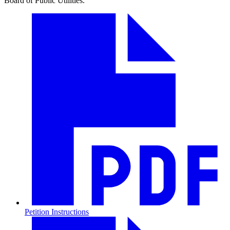
Board of Public Utilities.​​​​‌ ‍ ​‍​‍‌‍ ‌ ​‍‌‍‍‌‌‍‌ ‌‍‍‌‌‍ ‍​‍​‍​ ‍‍​‍​‍‌ ​ ‌‍​‌‌‍ ‍‌‍‍‌‌ ‌​‌ ‍‌​‍ ‍‌‍‍‌‌‍ ​‍​‍​‍ ​​‍​‍‌‍‍​‌ ​‍‌‍‌‌‌‍‌‍​‍​‍​ ‍‍​‍​‍‌‍‍​‌ ‌​‌ ‌​‌ ​​​ ‍‍​‍ ​‍ ‌‍ ​‌‍ ‌‍​ ‌‍​‌‌‍ ​‌‍‍​‌‍ ‌ ​ ‌ ‌​​ ‍‍​ ​ ​ ​ ​ ​ ​ ​ ​‍ ‌‍‍‌‌‍ ‍‌ ‌​‌‍‌‌‌‍ ‍‌ ‌​​‍ ‌‍‌‌‌‍‌​‌‍‍‌‌ ‌​​‍ ‌‍ ‌‌‍ ‌‍‌​‌‍‌‌​ ‌‌ ​​‌ ​‍‌‍‌‌‌ ​ ‌‍‌‌‌‍ ‍‌ ‌​‌‍​‌‌ ‌​‌‍‍‌‌‍ ‌‍ ‍​ ‍ ‌‍‍‌‌‍‌​​ ‌‌‍​‍‌‍​‌‌‍​‍‌‍‌‍​ ‌‍‌‍‌‍‌‍​ ​ ‌​​‍ ‌‌‍‌​‌‍​‌‌‍​‍​ ​‌​‍ ‌​ ‌​‌‍‌‌‌‍‌‌‌‍​ ​‍ ‌​ ‍‌​ ‍‌‌‍​‍​ ​​​‍ ‌​ ​​‌‍​‍​ ​ ​ ‌‍‌‍‌​‌‍​‍​ ‌ ​ ‌ ​ ​ ​ ​​​ ‍‌​ ​ ​ ‍ ‌ ‌​‌ ‍‌‌ ​​‌‍‌‌​ ‌‌‍‍​‌‍‌‌‌‍ ​‌ ​​‌‌‌​‌‍ ‌ ​​‌‍‍‌‌‍​ ​ ‍ ‌ ​​‌‍​‌‌ ‌​‌‍‍​​ ‌‌‍​ ‌‍ ‌‍ ‍‌ ‌​‌‍‌‌‌‍ ‍‌ ‌​​‍‌‌​ ‌‌‌​​‍‌‌ ‌‍‍ ‌‍‌‌‌ ‍‌​‍‌‌​ ​ ‌​‌​​‍‌‌​ ​ ‌​‌​​‍‌‌​ ​‍​ ​‍​ ​ ​ ​‍​ ‌​​ ‍‌​ ‍​‌‍‌​​ ‌​‌‍‌‍‌‍​ ​ ‌​​ ‍‌‌‍​‌​‍‌‌​ ​‍​ ​‍​‍‌‌​ ‌‌‌​‌​​‍ ‍‌‍​ ‌‍‍​‌‍‍‌‌‍ ​‌‍‌​‌ ​‍‌‍‌‌‌‍ ‍​‍‌‌​ ‌‌‌​​‍‌‌ ‌‍‍ ‌‍‌‌‌ ‍‌​‍‌‌​ ​ ‌​‌​​‍‌‌​ ​ ‌​‌​​‍‌‌​ ​‍​ ​‍‌‍‌‌‌‍​‌‌‍​‌​ ‌​​ ‍​​ ​‍​ ‌‌​ ​ ​ ‌‌​ ​‍‌‍​ ​ ‌​​‍‌‌​ ​‍​ ​‍​‍‌‌​ ‌‌‌​‌​​‍ ‍‌ ‌​‌‍‌‌‌ ‍​‌ ‌​​ ‌‍​‍‌‍​‌‌ ​ ‌‍‌‌‌‌‌‌‌ ​‍‌‍ ​​ ‌‌‍‍​‌ ‌​‌ ‌​‌ ​​​‍‌‌​ ​ ‌​​‌​‍‌‌​ ​‍‌​‌‍​‍‌‌​ ​‍‌​‌‍‌‍ ​‌‍ ‌‍​ ‌‍​‌‌‍ ​‌‍‍​‌‍ ‌ ​ ‌ ‌​​‍‌‌​ ​ ‌​​‌​ ​ ​ ​ ​ ​ ​ ​ ​‍‌‍‌‍‍‌‌‍‌​​ ‌‌‍​‍‌‍​‌‌‍​‍‌‍‌‍​ ‌‍‌‍‌‍‌‍​ ​ ‌​​‍ ‌‌‍‌​‌‍​‌‌‍​‍​ ​‌​‍ ‌​ ‌​‌‍‌‌‌‍‌‌‌‍​ ​‍ ‌​ ‍‌​ ‍‌‌‍​‍​ ​​​‍ ‌​ ​​‌‍​‍​ ​ ​ ‌‍‌‍‌​‌‍​‍​ ‌ ​ ‌ ​ ​ ​ ​​​ ‍‌​ ​ ​‍‌‍‌ ‌​‌ ‍‌‌ ​​‌‍‌‌​ ‌‌‍‍​‌‍‌‌‌‍ ​‌ ​​‌‌‌​‌‍ ‌ ​​‌‍‍‌‌‍​ ​‍‌‍‌ ​​‌‍​‌‌ ‌​‌‍‍​​ ‌‌‍​ ‌‍ ‌‍ ‍‌ ‌​‌‍‌‌‌‍ ‍‌ ‌​​‍‌‌​ ‌‌‌​​‍‌‌ ‌‍‍ ‌‍‌‌‌ ‍‌​‍‌‌​ ​ ‌​‌​​‍‌‌​ ​ ‌​‌​​‍‌‌​ ​‍​ ​‍​ ​ ​ ​‍​ ‌​​ ‍‌​ ‍​‌‍‌​​ ‌​‌‍‌‍‌‍​ ​ ‌​​ ‍‌‌‍​‌​‍‌‌​ ​‍​ ​‍​‍‌‌​ ‌‌‌​‌​​‍ ‍‌‍​ ‌‍‍​‌‍‍‌‌‍ ​‌‍‌​‌ ​‍‌‍‌‌‌‍ ‍​‍‌‌​ ‌‌‌​​‍‌‌ ‌‍‍ ‌‍‌‌‌ ‍‌​‍‌‌​ ​ ‌​‌​​‍‌‌​ ​ ‌​‌​​‍‌‌​ ​‍​ ​‍‌‍‌‌‌‍​‌‌‍​‌​ ‌​​ ‍​​ ​‍​ ‌‌​ ​ ​ ‌‌​ ​‍‌‍​ ​ ‌​​‍‌‌​ ​‍​ ​‍​‍‌‌​ ‌‌‌​‌​​‍ ‍‌ ‌​‌‍‌‌‌ ‍​‌ ‌​​‍‌‍‌ ​​‌‍‌‌‌ ​‍‌ ​ ‌ ​​‌‍‌‌‌‍​ ‌ ‌​‌‍‍‌‌ ‌‍‌‍‌‌​ ‌‌ ​​‌ ‌‌‌‍​‍‌‍ ​‌‍‍‌‌ ​ ‌‍‍​‌‍‌‌‌‍‌​​‍​‍‌ ‌
Petition Instructions​​​​‌ ‍ ​‍​‍‌‍ ‌ ​‍‌‍‍‌‌‍‌ ‌‍‍‌‌‍ ‍​‍​‍​ ‍‍​‍​‍‌ ​ ‌‍​‌‌‍ ‍‌‍‍‌‌ ‌​‌ ‍‌​‍ ‍‌‍‍‌‌‍ ​‍​‍​‍ ​​‍​‍‌‍‍​‌ ​‍‌‍‌‌‌‍‌‍​‍​‍​ ‍‍​‍​‍‌‍‍​‌ ‌​‌ ‌​‌ ​​​ ‍‍​‍ ​‍ ‌‍ ​‌‍ ‌‍​ ‌‍​‌‌‍ ​‌‍‍​‌‍ ‌ ​ ‌ ‌​​ ‍‍​ ​ ​ ​ ​ ​ ​ ​ ​‍ ‌‍‍‌‌‍ ‍‌ ‌​‌‍‌‌‌‍ ‍‌ ‌​​‍ ‌‍‌‌‌‍‌​‌‍‍‌‌ ‌​​‍ ‌‍ ‌‌‍ ‌‍‌​‌‍‌‌​ ‌‌ ​​‌ ​‍‌‍‌‌‌ ​ ‌‍‌‌‌‍ ‍‌ ‌​‌‍​‌‌ ‌​‌‍‍‌‌‍ ‌‍ ‍​ ‍ ‌‍‍‌‌‍‌​​ ‌‌‍​‍‌‍​‌‌‍​‍‌‍‌‍​ ‌‍‌‍‌‍‌‍​ ​ ‌​​‍ ‌‌‍‌​‌‍​‌‌‍​‍​ ​‌​‍ ‌​ ‌​‌‍‌‌‌‍‌‌‌‍​ ​‍ ‌​ ‍‌​ ‍‌‌‍​‍​ ​​​‍ ‌​ ​​‌‍​‍​ ​ ​ ‌‍‌‍‌​‌‍​‍​ ‌ ​ ‌ ​ ​ ​ ​​​ ‍‌​ ​ ​ ‍ ‌ ‌​‌ ‍‌‌ ​​‌‍‌‌​ ‌‌‍‍​‌‍‌‌‌‍ ​‌ ​​‌‌‌​‌‍ ‌ ​​‌‍‍‌‌‍​ ​ ‍ ‌ ​​‌‍​‌‌ ‌​‌‍‍​​ ‌‌‍​ ‌‍ ‌‍ ‍‌ ‌​‌‍‌‌‌‍ ‍‌ ‌​​‍‌‌​ ‌‌‌​​‍‌‌ ‌‍‍ ‌‍‌‌‌ ‍‌​‍‌‌​ ​ ‌​‌​​‍‌‌​ ​ ‌​‌​​‍‌‌​ ​‍​ ​‍​ ‌​​ ‌ ​ ‍​​ ​‌‌‍​‍​ ‌‌‌‍‌​‌‍​‍​ ​‌‌‍‌​‌‍​‌​ ​​​‍‌‌​ ​‍​ ​‍​‍‌‌​ ‌‌‌​‌​​‍ ‍‌‍​ ‌‍‍​‌‍‍‌‌‍ ​‌‍‌​‌ ​‍‌‍‌‌‌‍ ‍​‍‌‌​ ‌‌‌​​‍‌‌ ‌‍‍ ‌‍‌‌‌ ‍‌​‍‌‌​ ​ ‌​‌​​‍‌‌​ ​ ‌​‌​​‍‌‌​ ​‍​ ​‍​ ​​‌‍​‍​ ​‌‌‍​‍‌‍‌‍​ ​ ​ ‌‍​ ​ ​ ​​‌‍‌‌‌‍​ ​ ‍​​‍‌‌​ ​‍​ ​‍​‍‌‌​ ‌‌‌​‌​​‍ ‍‌ ‌​‌‍‌‌‌ ‍​‌ ‌​​ ‌‍​‍‌‍​‌‌ ​ ‌‍‌‌‌‌‌‌‌ ​‍‌‍ ​​ ‌‌‍‍​‌ ‌​‌ ‌​‌ ​​​‍‌‌​ ​ ‌​​‌​‍‌‌​ ​‍‌​‌‍​‍‌‌​ ​‍‌​‌‍‌‍ ​‌‍ ‌‍​ ‌‍​‌‌‍ ​‌‍‍​‌‍ ‌ ​ ‌ ‌​​‍‌‌​ ​ ‌​​‌​ ​ ​ ​ ​ ​ ​ ​ ​‍‌‍‌‍‍‌‌‍‌​​ ‌‌‍​‍‌‍​‌‌‍​‍‌‍‌‍​ ‌‍‌‍‌‍‌‍​ ​ ‌​​‍ ‌‌‍‌​‌‍​‌‌‍​‍​ ​‌​‍ ‌​ ‌​‌‍‌‌‌‍‌‌‌‍​ ​‍ ‌​ ‍‌​ ‍‌‌‍​‍​ ​​​‍ ‌​ ​​‌‍​‍​ ​ ​ ‌‍‌‍‌​‌‍​‍​ ‌ ​ ‌ ​ ​ ​ ​​​ ‍‌​ ​ ​‍‌‍‌ ‌​‌ ‍‌‌ ​​‌‍‌‌​ ‌‌‍‍​‌‍‌‌‌‍ ​‌ ​​‌‌‌​‌‍ ‌ ​​‌‍‍‌‌‍​ ​‍‌‍‌ ​​‌‍​‌‌ ‌​‌‍‍​​ ‌‌‍​ ‌‍ ‌‍ ‍‌ ‌​‌‍‌‌‌‍ ‍‌ ‌​​‍‌‌​ ‌‌‌​​‍‌‌ ‌‍‍ ‌‍‌‌‌ ‍‌​‍‌‌​ ​ ‌​‌​​‍‌‌​ ​ ‌​‌​​‍‌‌​ ​‍​ ​‍​ ‌​​ ‌ ​ ‍​​ ​‌‌‍​‍​ ‌‌‌‍‌​‌‍​‍​ ​‌‌‍‌​‌‍​‌​ ​​​‍‌‌​ ​‍​ ​‍​‍‌‌​ ‌‌‌​‌​​‍ ‍‌‍​ ‌‍‍​‌‍‍‌‌‍ ​‌‍‌​‌ ​‍‌‍‌‌‌‍ ‍​‍‌‌​ ‌‌‌​​‍‌‌ ‌‍‍ ‌‍‌‌‌ ‍‌​‍‌‌​ ​ ‌​‌​​‍‌‌​ ​ ‌​‌​​‍‌‌​ ​‍​ ​‍​ ​​‌‍​‍​ ​‌‌‍​‍‌‍‌‍​ ​ ​ ‌‍​ ​ ​ ​​‌‍‌‌‌‍​ ​ ‍​​‍‌‌​ ​‍​ ​‍​‍‌‌​ ‌‌‌​‌​​‍ ‍‌ ‌​‌‍‌‌‌ ‍​‌ ‌​​‍‌‍‌ ​​‌‍‌‌‌ ​‍‌ ​ ‌ ​​‌‍‌‌‌‍​ ‌ ‌​‌‍‍‌‌ ‌‍‌‍‌‌​ ‌‌ ​​‌ ‌‌‌‍​‍‌‍ ​‌‍‍‌‌ ​ ‌‍‍​‌‍‌‌‌‍‌​​‍​‍‌ ‌