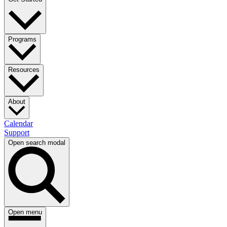
Programs​​​​‌ ‍ ​‍​‍‌‍ ‌ ​‍‌‍‍‌‌‍‌ ‌‍‍‌‌‍ ‍​‍​‍​ ‍‍​‍​‍‌ ​ ‌‍​‌‌‍ ‍‌‍‍‌‌ ‌​‌ ‍‌​‍ ‍‌‍‍‌‌‍ ​‍​‍​‍ ​​‍​‍‌‍‍​‌ ​‍‌‍‌‌‌‍‌‍​‍​‍​ ‍‍​‍​‍‌‍‍​‌ ‌​‌ ‌​‌ ​​​ ‍‍​‍ ​‍ ‌‍ ​‌‍ ‌‍​ ‌‍​‌‌‍ ​‌‍‍​‌‍ ‌ ​ ‌ ‌​​ ‍‍​ ​ ​ ​ ​ ​ ​ ​ ​‍ ‌‍‍‌‌‍ ‍‌ ‌​‌‍‌‌‌‍ ‍‌ ‌​​‍ ‌‍‌‌‌‍‌​‌‍‍‌‌ ‌​​‍ ‌‍ ‌‌‍ ‌‍‌​‌‍‌‌​ ‌‌ ​​‌ ​‍‌‍‌‌‌ ​ ‌‍‌‌‌‍ ‍‌ ‌​‌‍​‌‌ ‌​‌‍‍‌‌‍ ‌‍ ‍​ ‍ ‌‍‍‌‌‍‌​​ ‌‌ ​ ‌‍‍‌‌ ‌​‌‍‌‌‌​‍​‌‍‌‌‌‍​‌‌‍‌​‌‍‌‌‌ ​‍​ ‍ ‌ ‌​‌ ‍‌‌ ​​‌‍‌‌​ ‌‌‍‍​‌‍‌‌‌‍​‌‌‍‌​‌‍‌‌‌ ​‍​ ‍ ‌ ​​‌‍​‌‌ ‌​‌‍‍​​ ‌‌‍ ​‌‍‌‌‌‍‌‍‌ ‌​‌​ ‌‌‍‌‌‌‍ ‍‌ ‌‌‌ ​ ​‍‌‌​ ‌‌‌​​‍‌‌ ‌‍‍ ‌‍‌‌‌ ‍‌​‍‌‌​ ​ ‌​‌​​‍‌‌​ ​ ‌​‌​​‍‌‌​ ​‍​ ​‍​ ​ ‌‍‌​​ ‌​​ ​‌‌‍‌‌​ ‌​​ ​​​ ‌​‌‍‌‌‌‍‌​​ ​​​ ​​​‍‌‌​ ​‍​ ​‍​‍‌‌​ ‌‌‌​‌​​‍ ‍‌ ‌​‌‍‌‌‌ ‍​‌ ‌​​ ‌‍​‍‌‍​‌‌ ​ ‌‍‌‌‌‌‌‌‌ ​‍‌‍ ​​ ‌‌‍‍​‌ ‌​‌ ‌​‌ ​​​‍‌‌​ ​ ‌​​‌​‍‌‌​ ​‍‌​‌‍​‍‌‌​ ​‍‌​‌‍‌‍ ​‌‍ ‌‍​ ‌‍​‌‌‍ ​‌‍‍​‌‍ ‌ ​ ‌ ‌​​‍‌‌​ ​ ‌​​‌​ ​ ​ ​ ​ ​ ​ ​ ​‍‌‍‌‍‍‌‌‍‌​​ ‌‌ ​ ‌‍‍‌‌ ‌​‌‍‌‌‌​‍​‌‍‌‌‌‍​‌‌‍‌​‌‍‌‌‌ ​‍​‍‌‍‌ ‌​‌ ‍‌‌ ​​‌‍‌‌​ ‌‌‍‍​‌‍‌‌‌‍​‌‌‍‌​‌‍‌‌‌ ​‍​‍‌‍‌ ​​‌‍​‌‌ ‌​‌‍‍​​ ‌‌‍ ​‌‍‌‌‌‍‌‍‌ ‌​‌​ ‌‌‍‌‌‌‍ ‍‌ ‌‌‌ ​ ​‍‌‌​ ‌‌‌​​‍‌‌ ‌‍‍ ‌‍‌‌‌ ‍‌​‍‌‌​ ​ ‌​‌​​‍‌‌​ ​ ‌​‌​​‍‌‌​ ​‍​ ​‍​ ​ ‌‍‌​​ ‌​​ ​‌‌‍‌‌​ ‌​​ ​​​ ‌​‌‍‌‌‌‍‌​​ ​​​ ​​​‍‌‌​ ​‍​ ​‍​‍‌‌​ ‌‌‌​‌​​‍ ‍‌ ‌​‌‍‌‌‌ ‍​‌ ‌​​‍‌‍‌ ​​‌‍‌‌‌ ​‍‌ ​ ‌ ​​‌‍‌‌‌‍​ ‌ ‌​‌‍‍‌‌ ‌‍‌‍‌‌​ ‌‌ ​​‌ ‌‌‌‍​‍‌‍ ​‌‍‍‌‌ ​ ‌‍‍​‌‍‌‌‌‍‌​​‍​‍‌ ‌
Resources​​​​‌ ‍ ​‍​‍‌‍ ‌ ​‍‌‍‍‌‌‍‌ ‌‍‍‌‌‍ ‍​‍​‍​ ‍‍​‍​‍‌ ​ ‌‍​‌‌‍ ‍‌‍‍‌‌ ‌​‌ ‍‌​‍ ‍‌‍‍‌‌‍ ​‍​‍​‍ ​​‍​‍‌‍‍​‌ ​‍‌‍‌‌‌‍‌‍​‍​‍​ ‍‍​‍​‍‌‍‍​‌ ‌​‌ ‌​‌ ​​​ ‍‍​‍ ​‍ ‌‍ ​‌‍ ‌‍​ ‌‍​‌‌‍ ​‌‍‍​‌‍ ‌ ​ ‌ ‌​​ ‍‍​ ​ ​ ​ ​ ​ ​ ​ ​‍ ‌‍‍‌‌‍ ‍‌ ‌​‌‍‌‌‌‍ ‍‌ ‌​​‍ ‌‍‌‌‌‍‌​‌‍‍‌‌ ‌​​‍ ‌‍ ‌‌‍ ‌‍‌​‌‍‌‌​ ‌‌ ​​‌ ​‍‌‍‌‌‌ ​ ‌‍‌‌‌‍ ‍‌ ‌​‌‍​‌‌ ‌​‌‍‍‌‌‍ ‌‍ ‍​ ‍ ‌‍‍‌‌‍‌​​ ‌‌ ​ ‌‍‍‌‌ ‌​‌‍‌‌‌​‍​‌‍‌‌‌‍​‌‌‍‌​‌‍‌‌‌ ​‍​ ‍ ‌ ‌​‌ ‍‌‌ ​​‌‍‌‌​ ‌‌‍‍​‌‍‌‌‌‍​‌‌‍‌​‌‍‌‌‌ ​‍​ ‍ ‌ ​​‌‍​‌‌ ‌​‌‍‍​​ ‌‌‍ ​‌‍‌‌‌‍‌‍‌ ‌​‌​ ‌‌‍‌‌‌‍ ‍‌ ‌‌‌ ​ ​‍‌‌​ ‌‌‌​​‍‌‌ ‌‍‍ ‌‍‌‌‌ ‍‌​‍‌‌​ ​ ‌​‌​​‍‌‌​ ​ ‌​‌​​‍‌‌​ ​‍​ ​‍‌‍‌‍‌‍‌‍​ ‌​​ ‌‌‌‍‌‌​ ​ ‌‍‌‌‌‍​‌‌‍​ ​ ‍‌‌‍​ ​ ‍‌​‍‌‌​ ​‍​ ​‍​‍‌‌​ ‌‌‌​‌​​‍ ‍‌ ‌​‌‍‌‌‌ ‍​‌ ‌​​ ‌‍​‍‌‍​‌‌ ​ ‌‍‌‌‌‌‌‌‌ ​‍‌‍ ​​ ‌‌‍‍​‌ ‌​‌ ‌​‌ ​​​‍‌‌​ ​ ‌​​‌​‍‌‌​ ​‍‌​‌‍​‍‌‌​ ​‍‌​‌‍‌‍ ​‌‍ ‌‍​ ‌‍​‌‌‍ ​‌‍‍​‌‍ ‌ ​ ‌ ‌​​‍‌‌​ ​ ‌​​‌​ ​ ​ ​ ​ ​ ​ ​ ​‍‌‍‌‍‍‌‌‍‌​​ ‌‌ ​ ‌‍‍‌‌ ‌​‌‍‌‌‌​‍​‌‍‌‌‌‍​‌‌‍‌​‌‍‌‌‌ ​‍​‍‌‍‌ ‌​‌ ‍‌‌ ​​‌‍‌‌​ ‌‌‍‍​‌‍‌‌‌‍​‌‌‍‌​‌‍‌‌‌ ​‍​‍‌‍‌ ​​‌‍​‌‌ ‌​‌‍‍​​ ‌‌‍ ​‌‍‌‌‌‍‌‍‌ ‌​‌​ ‌‌‍‌‌‌‍ ‍‌ ‌‌‌ ​ ​‍‌‌​ ‌‌‌​​‍‌‌ ‌‍‍ ‌‍‌‌‌ ‍‌​‍‌‌​ ​ ‌​‌​​‍‌‌​ ​ ‌​‌​​‍‌‌​ ​‍​ ​‍‌‍‌‍‌‍‌‍​ ‌​​ ‌‌‌‍‌‌​ ​ ‌‍‌‌‌‍​‌‌‍​ ​ ‍‌‌‍​ ​ ‍‌​‍‌‌​ ​‍​ ​‍​‍‌‌​ ‌‌‌​‌​​‍ ‍‌ ‌​‌‍‌‌‌ ‍​‌ ‌​​‍‌‍‌ ​​‌‍‌‌‌ ​‍‌ ​ ‌ ​​‌‍‌‌‌‍​ ‌ ‌​‌‍‍‌‌ ‌‍‌‍‌‌​ ‌‌ ​​‌ ‌‌‌‍​‍‌‍ ​‌‍‍‌‌ ​ ‌‍‍​‌‍‌‌‌‍‌​​‍​‍‌ ‌
About​​​​‌ ‍ ​‍​‍‌‍ ‌ ​‍‌‍‍‌‌‍‌ ‌‍‍‌‌‍ ‍​‍​‍​ ‍‍​‍​‍‌ ​ ‌‍​‌‌‍ ‍‌‍‍‌‌ ‌​‌ ‍‌​‍ ‍‌‍‍‌‌‍ ​‍​‍​‍ ​​‍​‍‌‍‍​‌ ​‍‌‍‌‌‌‍‌‍​‍​‍​ ‍‍​‍​‍‌‍‍​‌ ‌​‌ ‌​‌ ​​​ ‍‍​‍ ​‍ ‌‍ ​‌‍ ‌‍​ ‌‍​‌‌‍ ​‌‍‍​‌‍ ‌ ​ ‌ ‌​​ ‍‍​ ​ ​ ​ ​ ​ ​ ​ ​‍ ‌‍‍‌‌‍ ‍‌ ‌​‌‍‌‌‌‍ ‍‌ ‌​​‍ ‌‍‌‌‌‍‌​‌‍‍‌‌ ‌​​‍ ‌‍ ‌‌‍ ‌‍‌​‌‍‌‌​ ‌‌ ​​‌ ​‍‌‍‌‌‌ ​ ‌‍‌‌‌‍ ‍‌ ‌​‌‍​‌‌ ‌​‌‍‍‌‌‍ ‌‍ ‍​ ‍ ‌‍‍‌‌‍‌​​ ‌‌ ​ ‌‍‍‌‌ ‌​‌‍‌‌‌​‍​‌‍‌‌‌‍​‌‌‍‌​‌‍‌‌‌ ​‍​ ‍ ‌ ‌​‌ ‍‌‌ ​​‌‍‌‌​ ‌‌‍‍​‌‍‌‌‌‍​‌‌‍‌​‌‍‌‌‌ ​‍​ ‍ ‌ ​​‌‍​‌‌ ‌​‌‍‍​​ ‌‌ ​‍‌‍‍‌‌‍‌ ‌‍‍​‌ ‌​‌​ ‌‌‍‌‌‌‍ ‍‌ ‌‌‌ ​ ​‍‌‌​ ‌‌‌​​‍‌‌ ‌‍‍ ‌‍‌‌‌ ‍‌​‍‌‌​ ​ ‌​‌​​‍‌‌​ ​ ‌​‌​​‍‌‌​ ​‍​ ​‍​ ​‌​ ‌​​ ​ ‌‍​ ​ ‌‍‌‍​ ​ ‌ ​ ‌ ‌‍​‌‌‍‌‍​ ‌‍‌‍‌​​‍‌‌​ ​‍​ ​‍​‍‌‌​ ‌‌‌​‌​​‍ ‍‌ ‌​‌‍‌‌‌ ‍​‌ ‌​​ ‌‍​‍‌‍​‌‌ ​ ‌‍‌‌‌‌‌‌‌ ​‍‌‍ ​​ ‌‌‍‍​‌ ‌​‌ ‌​‌ ​​​‍‌‌​ ​ ‌​​‌​‍‌‌​ ​‍‌​‌‍​‍‌‌​ ​‍‌​‌‍‌‍ ​‌‍ ‌‍​ ‌‍​‌‌‍ ​‌‍‍​‌‍ ‌ ​ ‌ ‌​​‍‌‌​ ​ ‌​​‌​ ​ ​ ​ ​ ​ ​ ​ ​‍‌‍‌‍‍‌‌‍‌​​ ‌‌ ​ ‌‍‍‌‌ ‌​‌‍‌‌‌​‍​‌‍‌‌‌‍​‌‌‍‌​‌‍‌‌‌ ​‍​‍‌‍‌ ‌​‌ ‍‌‌ ​​‌‍‌‌​ ‌‌‍‍​‌‍‌‌‌‍​‌‌‍‌​‌‍‌‌‌ ​‍​‍‌‍‌ ​​‌‍​‌‌ ‌​‌‍‍​​ ‌‌ ​‍‌‍‍‌‌‍‌ ‌‍‍​‌ ‌​‌​ ‌‌‍‌‌‌‍ ‍‌ ‌‌‌ ​ ​‍‌‌​ ‌‌‌​​‍‌‌ ‌‍‍ ‌‍‌‌‌ ‍‌​‍‌‌​ ​ ‌​‌​​‍‌‌​ ​ ‌​‌​​‍‌‌​ ​‍​ ​‍​ ​‌​ ‌​​ ​ ‌‍​ ​ ‌‍‌‍​ ​ ‌ ​ ‌ ‌‍​‌‌‍‌‍​ ‌‍‌‍‌​​‍‌‌​ ​‍​ ​‍​‍‌‌​ ‌‌‌​‌​​‍ ‍‌ ‌​‌‍‌‌‌ ‍​‌ ‌​​‍‌‍‌ ​​‌‍‌‌‌ ​‍‌ ​ ‌ ​​‌‍‌‌‌‍​ ‌ ‌​‌‍‍‌‌ ‌‍‌‍‌‌​ ‌‌ ​​‌ ‌‌‌‍​‍‌‍ ​‌‍‍‌‌ ​ ‌‍‍​‌‍‌‌‌‍‌​​‍​‍‌ ‌
Calendar​​​​‌ ‍ ​‍​‍‌‍ ‌ ​‍‌‍‍‌‌‍‌ ‌‍‍‌‌‍ ‍​‍​‍​ ‍‍​‍​‍‌ ​ ‌‍​‌‌‍ ‍‌‍‍‌‌ ‌​‌ ‍‌​‍ ‍‌‍‍‌‌‍ ​‍​‍​‍ ​​‍​‍‌‍‍​‌ ​‍‌‍‌‌‌‍‌‍​‍​‍​ ‍‍​‍​‍‌‍‍​‌ ‌​‌ ‌​‌ ​​​ ‍‍​‍ ​‍ ‌‍ ​‌‍ ‌‍​ ‌‍​‌‌‍ ​‌‍‍​‌‍ ‌ ​ ‌ ‌​​ ‍‍​ ​ ​ ​ ​ ​ ​ ​ ​‍ ‌‍‍‌‌‍ ‍‌ ‌​‌‍‌‌‌‍ ‍‌ ‌​​‍ ‌‍‌‌‌‍‌​‌‍‍‌‌ ‌​​‍ ‌‍ ‌‌‍ ‌‍‌​‌‍‌‌​ ‌‌ ​​‌ ​‍‌‍‌‌‌ ​ ‌‍‌‌‌‍ ‍‌ ‌​‌‍​‌‌ ‌​‌‍‍‌‌‍ ‌‍ ‍​ ‍ ‌‍‍‌‌‍‌​​ ‌‌ ​ ‌‍‍‌‌ ‌​‌‍‌‌‌​‍​‌‍‌‌‌‍​‌‌‍‌​‌‍‌‌‌ ​‍​ ‍ ‌ ‌​‌ ‍‌‌ ​​‌‍‌‌​ ‌‌‍‍​‌‍‌‌‌‍​‌‌‍‌​‌‍‌‌‌ ​‍​ ‍ ‌ ​​‌‍​‌‌ ‌​‌‍‍​​ ‌‌ ​‍‌‍‍‌‌‍‌ ‌‍‍​‌ ‌​‌​ ‌‌‍‌‌‌‍ ‍‌ ‌‌‌ ​ ​‍‌‌​ ‌‌‌​​‍‌‌ ‌‍‍ ‌‍‌‌‌ ‍‌​‍‌‌​ ​ ‌​‌​​‍‌‌​ ​ ‌​‌​​‍‌‌​ ​‍​ ​‍​ ‍​​ ​‌​ ​‍​ ‌ ​ ​​​ ​‍​ ​‍‌‍‌‍​ ‌​​ ‍​​ ​‍​ ​​​‍‌‌​ ​‍​ ​‍​‍‌‌​ ‌‌‌​‌​​‍ ‍‌ ‌​‌‍‌‌‌ ‍​‌ ‌​​ ‌‍​‍‌‍​‌‌ ​ ‌‍‌‌‌‌‌‌‌ ​‍‌‍ ​​ ‌‌‍‍​‌ ‌​‌ ‌​‌ ​​​‍‌‌​ ​ ‌​​‌​‍‌‌​ ​‍‌​‌‍​‍‌‌​ ​‍‌​‌‍‌‍ ​‌‍ ‌‍​ ‌‍​‌‌‍ ​‌‍‍​‌‍ ‌ ​ ‌ ‌​​‍‌‌​ ​ ‌​​‌​ ​ ​ ​ ​ ​ ​ ​ ​‍‌‍‌‍‍‌‌‍‌​​ ‌‌ ​ ‌‍‍‌‌ ‌​‌‍‌‌‌​‍​‌‍‌‌‌‍​‌‌‍‌​‌‍‌‌‌ ​‍​‍‌‍‌ ‌​‌ ‍‌‌ ​​‌‍‌‌​ ‌‌‍‍​‌‍‌‌‌‍​‌‌‍‌​‌‍‌‌‌ ​‍​‍‌‍‌ ​​‌‍​‌‌ ‌​‌‍‍​​ ‌‌ ​‍‌‍‍‌‌‍‌ ‌‍‍​‌ ‌​‌​ ‌‌‍‌‌‌‍ ‍‌ ‌‌‌ ​ ​‍‌‌​ ‌‌‌​​‍‌‌ ‌‍‍ ‌‍‌‌‌ ‍‌​‍‌‌​ ​ ‌​‌​​‍‌‌​ ​ ‌​‌​​‍‌‌​ ​‍​ ​‍​ ‍​​ ​‌​ ​‍​ ‌ ​ ​​​ ​‍​ ​‍‌‍‌‍​ ‌​​ ‍​​ ​‍​ ​​​‍‌‌​ ​‍​ ​‍​‍‌‌​ ‌‌‌​‌​​‍ ‍‌ ‌​‌‍‌‌‌ ‍​‌ ‌​​‍‌‍‌ ​​‌‍‌‌‌ ​‍‌ ​ ‌ ​​‌‍‌‌‌‍​ ‌ ‌​‌‍‍‌‌ ‌‍‌‍‌‌​ ‌‌ ​​‌ ‌‌‌‍​‍‌‍ ​‌‍‍‌‌ ​ ‌‍‍​‌‍‌‌‌‍‌​​‍​‍‌ ‌
Support​​​​‌ ‍ ​‍​‍‌‍ ‌ ​‍‌‍‍‌‌‍‌ ‌‍‍‌‌‍ ‍​‍​‍​ ‍‍​‍​‍‌ ​ ‌‍​‌‌‍ ‍‌‍‍‌‌ ‌​‌ ‍‌​‍ ‍‌‍‍‌‌‍ ​‍​‍​‍ ​​‍​‍‌‍‍​‌ ​‍‌‍‌‌‌‍‌‍​‍​‍​ ‍‍​‍​‍‌‍‍​‌ ‌​‌ ‌​‌ ​​​ ‍‍​‍ ​‍ ‌‍ ​‌‍ ‌‍​ ‌‍​‌‌‍ ​‌‍‍​‌‍ ‌ ​ ‌ ‌​​ ‍‍​ ​ ​ ​ ​ ​ ​ ​ ​‍ ‌‍‍‌‌‍ ‍‌ ‌​‌‍‌‌‌‍ ‍‌ ‌​​‍ ‌‍‌‌‌‍‌​‌‍‍‌‌ ‌​​‍ ‌‍ ‌‌‍ ‌‍‌​‌‍‌‌​ ‌‌ ​​‌ ​‍‌‍‌‌‌ ​ ‌‍‌‌‌‍ ‍‌ ‌​‌‍​‌‌ ‌​‌‍‍‌‌‍ ‌‍ ‍​ ‍ ‌‍‍‌‌‍‌​​ ‌‌ ​ ‌‍‍‌‌ ‌​‌‍‌‌‌​‍​‌‍‌‌‌‍​‌‌‍‌​‌‍‌‌‌ ​‍​ ‍ ‌ ‌​‌ ‍‌‌ ​​‌‍‌‌​ ‌‌‍‍​‌‍‌‌‌‍​‌‌‍‌​‌‍‌‌‌ ​‍​ ‍ ‌ ​​‌‍​‌‌ ‌​‌‍‍​​ ‌‌ ​‍‌‍‍‌‌‍‌ ‌‍‍​‌ ‌​‌​ ‌‌‍‌‌‌‍ ‍‌ ‌‌‌ ​ ​‍‌‌​ ‌‌‌​​‍‌‌ ‌‍‍ ‌‍‌‌‌ ‍‌​‍‌‌​ ​ ‌​‌​​‍‌‌​ ​ ‌​‌​​‍‌‌​ ​‍​ ​‍​ ‍​​ ​‍​ ‌ ‌‍‌‌​ ​‌‌‍​‍‌‍‌​​ ‍‌​ ‌​‌‍​ ​ ‌ ​ ‌ ​‍‌‌​ ​‍​ ​‍​‍‌‌​ ‌‌‌​‌​​‍ ‍‌ ‌​‌‍‌‌‌ ‍​‌ ‌​​ ‌‍​‍‌‍​‌‌ ​ ‌‍‌‌‌‌‌‌‌ ​‍‌‍ ​​ ‌‌‍‍​‌ ‌​‌ ‌​‌ ​​​‍‌‌​ ​ ‌​​‌​‍‌‌​ ​‍‌​‌‍​‍‌‌​ ​‍‌​‌‍‌‍ ​‌‍ ‌‍​ ‌‍​‌‌‍ ​‌‍‍​‌‍ ‌ ​ ‌ ‌​​‍‌‌​ ​ ‌​​‌​ ​ ​ ​ ​ ​ ​ ​ ​‍‌‍‌‍‍‌‌‍‌​​ ‌‌ ​ ‌‍‍‌‌ ‌​‌‍‌‌‌​‍​‌‍‌‌‌‍​‌‌‍‌​‌‍‌‌‌ ​‍​‍‌‍‌ ‌​‌ ‍‌‌ ​​‌‍‌‌​ ‌‌‍‍​‌‍‌‌‌‍​‌‌‍‌​‌‍‌‌‌ ​‍​‍‌‍‌ ​​‌‍​‌‌ ‌​‌‍‍​​ ‌‌ ​‍‌‍‍‌‌‍‌ ‌‍‍​‌ ‌​‌​ ‌‌‍‌‌‌‍ ‍‌ ‌‌‌ ​ ​‍‌‌​ ‌‌‌​​‍‌‌ ‌‍‍ ‌‍‌‌‌ ‍‌​‍‌‌​ ​ ‌​‌​​‍‌‌​ ​ ‌​‌​​‍‌‌​ ​‍​ ​‍​ ‍​​ ​‍​ ‌ ‌‍‌‌​ ​‌‌‍​‍‌‍‌​​ ‍‌​ ‌​‌‍​ ​ ‌ ​ ‌ ​‍‌‌​ ​‍​ ​‍​‍‌‌​ ‌‌‌​‌​​‍ ‍‌ ‌​‌‍‌‌‌ ‍​‌ ‌​​‍‌‍‌ ​​‌‍‌‌‌ ​‍‌ ​ ‌ ​​‌‍‌‌‌‍​ ‌ ‌​‌‍‍‌‌ ‌‍‌‍‌‌​ ‌‌ ​​‌ ‌‌‌‍​‍‌‍ ​‌‍‍‌‌ ​ ‌‍‍​‌‍‌‌‌‍‌​​‍​‍‌ ‌
Open search modal
Open menu