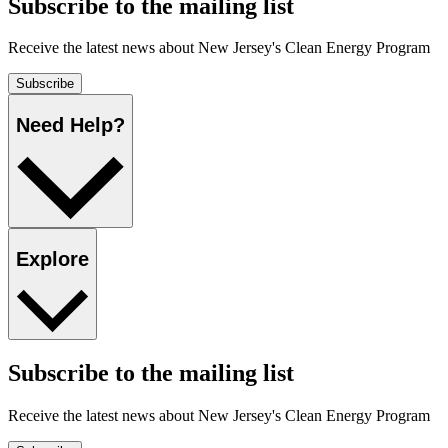
Subscribe to the mailing list​​​​‌ ‍ ​‍​‍‌‍ ‌ ​‍‌‍‍‌‌‍‌ ‌‍‍‌‌‍ ‍​‍​‍​ ‍‍​‍​‍‌ ​ ‌‍​‌‌‍ ‍‌‍‍‌‌ ‌​‌ ‍‌​‍ ‍‌‍‍‌‌‍ ​‍​‍​‍ ​​‍​‍‌‍‍​‌ ​‍‌‍‌‌‌‍‌‍​‍​‍​ ‍‍​‍​‍‌‍‍​‌ ‌​‌ ‌​‌ ​​​ ‍‍​‍ ​‍ ‌‍ ​‌‍ ‌‍​ ‌‍​‌‌‍ ​‌‍‍​‌‍ ‌ ​ ‌ ‌​​ ‍‍​ ​ ​ ​ ​ ​ ​ ​ ​‍ ‌‍‍‌‌‍ ‍‌ ‌​‌‍‌‌‌‍ ‍‌ ‌​​‍ ‌‍‌‌‌‍‌​‌‍‍‌‌ ‌​​‍ ‌‍ ‌‌‍ ‌‍‌​‌‍‌‌​ ‌‌ ​​‌ ​‍‌‍‌‌‌ ​ ‌‍‌‌‌‍ ‍‌ ‌​‌‍​‌‌ ‌​‌‍‍‌‌‍ ‌‍ ‍​ ‍ ‌‍‍‌‌‍‌​​ ‌‌ ​ ‌‍‍‌‌ ‌​‌‍‌‌‌​‌‍‌‍ ‌‍ ‌ ‌​‌‍‌‌‌ ​‍​ ‍ ‌ ‌​‌ ‍‌‌ ​​‌‍‌‌​ ‌‌‍‌‍‌‍ ‌‍ ‌ ‌​‌‍‌‌‌ ​‍​ ‍ ‌ ​​‌‍​‌‌ ‌​‌‍‍​​ ‌‌‍ ‍‌‍‌‌‌ ‌ ‌ ​ ‌‍ ​‌‍‌‌‌ ‌​‌ ‌​‌‍‌‌‌ ​‍​‍ ‍‌‍‍​‌‍‌‌‌‍​‌‌‍‌​‌‍‍‌‌‍ ‍‌‍‌ ​ ‌‍​‍‌‍​‌‌ ​ ‌‍‌‌‌‌‌‌‌ ​‍‌‍ ​​ ‌‌‍‍​‌ ‌​‌ ‌​‌ ​​​‍‌‌​ ​ ‌​​‌​‍‌‌​ ​‍‌​‌‍​‍‌‌​ ​‍‌​‌‍‌‍ ​‌‍ ‌‍​ ‌‍​‌‌‍ ​‌‍‍​‌‍ ‌ ​ ‌ ‌​​‍‌‌​ ​ ‌​​‌​ ​ ​ ​ ​ ​ ​ ​ ​‍‌‍‌‍‍‌‌‍‌​​ ‌‌ ​ ‌‍‍‌‌ ‌​‌‍‌‌‌​‌‍‌‍ ‌‍ ‌ ‌​‌‍‌‌‌ ​‍​‍‌‍‌ ‌​‌ ‍‌‌ ​​‌‍‌‌​ ‌‌‍‌‍‌‍ ‌‍ ‌ ‌​‌‍‌‌‌ ​‍​‍‌‍‌ ​​‌‍​‌‌ ‌​‌‍‍​​ ‌‌‍ ‍‌‍‌‌‌ ‌ ‌ ​ ‌‍ ​‌‍‌‌‌ ‌​‌ ‌​‌‍‌‌‌ ​‍​‍ ‍‌‍‍​‌‍‌‌‌‍​‌‌‍‌​‌‍‍‌‌‍ ‍‌‍‌ ​‍‌‍‌ ​​‌‍‌‌‌ ​‍‌ ​ ‌ ​​‌‍‌‌‌‍​ ‌ ‌​‌‍‍‌‌ ‌‍‌‍‌‌​ ‌‌ ​​‌ ‌‌‌‍​‍‌‍ ​‌‍‍‌‌ ​ ‌‍‍​‌‍‌‌‌‍‌​​‍​‍‌ ‌
Receive the latest news about New Jersey's Clean Energy Program​​​​‌ ‍ ​‍​‍‌‍ ‌ ​‍‌‍‍‌‌‍‌ ‌‍‍‌‌‍ ‍​‍​‍​ ‍‍​‍​‍‌ ​ ‌‍​‌‌‍ ‍‌‍‍‌‌ ‌​‌ ‍‌​‍ ‍‌‍‍‌‌‍ ​‍​‍​‍ ​​‍​‍‌‍‍​‌ ​‍‌‍‌‌‌‍‌‍​‍​‍​ ‍‍​‍​‍‌‍‍​‌ ‌​‌ ‌​‌ ​​​ ‍‍​‍ ​‍ ‌‍ ​‌‍ ‌‍​ ‌‍​‌‌‍ ​‌‍‍​‌‍ ‌ ​ ‌ ‌​​ ‍‍​ ​ ​ ​ ​ ​ ​ ​ ​‍ ‌‍‍‌‌‍ ‍‌ ‌​‌‍‌‌‌‍ ‍‌ ‌​​‍ ‌‍‌‌‌‍‌​‌‍‍‌‌ ‌​​‍ ‌‍ ‌‌‍ ‌‍‌​‌‍‌‌​ ‌‌ ​​‌ ​‍‌‍‌‌‌ ​ ‌‍‌‌‌‍ ‍‌ ‌​‌‍​‌‌ ‌​‌‍‍‌‌‍ ‌‍ ‍​ ‍ ‌‍‍‌‌‍‌​​ ‌‌ ​ ‌‍‍‌‌ ‌​‌‍‌‌‌​‌‍‌‍ ‌‍ ‌ ‌​‌‍‌‌‌ ​‍​ ‍ ‌ ‌​‌ ‍‌‌ ​​‌‍‌‌​ ‌‌‍‌‍‌‍ ‌‍ ‌ ‌​‌‍‌‌‌ ​‍​ ‍ ‌ ​​‌‍​‌‌ ‌​‌‍‍​​ ‌‌‍ ‍‌‍‌‌‌ ‌ ‌ ​ ‌‍ ​‌‍‌‌‌ ‌​‌ ‌​‌‍‌‌‌ ​‍​‍ ‍‌ ‌​‌‍‌‌‌ ‍​‌ ‌​​ ‌‍​‍‌‍​‌‌ ​ ‌‍‌‌‌‌‌‌‌ ​‍‌‍ ​​ ‌‌‍‍​‌ ‌​‌ ‌​‌ ​​​‍‌‌​ ​ ‌​​‌​‍‌‌​ ​‍‌​‌‍​‍‌‌​ ​‍‌​‌‍‌‍ ​‌‍ ‌‍​ ‌‍​‌‌‍ ​‌‍‍​‌‍ ‌ ​ ‌ ‌​​‍‌‌​ ​ ‌​​‌​ ​ ​ ​ ​ ​ ​ ​ ​‍‌‍‌‍‍‌‌‍‌​​ ‌‌ ​ ‌‍‍‌‌ ‌​‌‍‌‌‌​‌‍‌‍ ‌‍ ‌ ‌​‌‍‌‌‌ ​‍​‍‌‍‌ ‌​‌ ‍‌‌ ​​‌‍‌‌​ ‌‌‍‌‍‌‍ ‌‍ ‌ ‌​‌‍‌‌‌ ​‍​‍‌‍‌ ​​‌‍​‌‌ ‌​‌‍‍​​ ‌‌‍ ‍‌‍‌‌‌ ‌ ‌ ​ ‌‍ ​‌‍‌‌‌ ‌​‌ ‌​‌‍‌‌‌ ​‍​‍ ‍‌ ‌​‌‍‌‌‌ ‍​‌ ‌​​‍‌‍‌ ​​‌‍‌‌‌ ​‍‌ ​ ‌ ​​‌‍‌‌‌‍​ ‌ ‌​‌‍‍‌‌ ‌‍‌‍‌‌​ ‌‌ ​​‌ ‌‌‌‍​‍‌‍ ​‌‍‍‌‌ ​ ‌‍‍​‌‍‌‌‌‍‌​​‍​‍‌ ‌
Subscribe​​​​‌ ‍ ​‍​‍‌‍ ‌ ​‍‌‍‍‌‌‍‌ ‌‍‍‌‌‍ ‍​‍​‍​ ‍‍​‍​‍‌ ​ ‌‍​‌‌‍ ‍‌‍‍‌‌ ‌​‌ ‍‌​‍ ‍‌‍‍‌‌‍ ​‍​‍​‍ ​​‍​‍‌‍‍​‌ ​‍‌‍‌‌‌‍‌‍​‍​‍​ ‍‍​‍​‍‌‍‍​‌ ‌​‌ ‌​‌ ​​​ ‍‍​‍ ​‍ ‌‍ ​‌‍ ‌‍​ ‌‍​‌‌‍ ​‌‍‍​‌‍ ‌ ​ ‌ ‌​​ ‍‍​ ​ ​ ​ ​ ​ ​ ​ ​‍ ‌‍‍‌‌‍ ‍‌ ‌​‌‍‌‌‌‍ ‍‌ ‌​​‍ ‌‍‌‌‌‍‌​‌‍‍‌‌ ‌​​‍ ‌‍ ‌‌‍ ‌‍‌​‌‍‌‌​ ‌‌ ​​‌ ​‍‌‍‌‌‌ ​ ‌‍‌‌‌‍ ‍‌ ‌​‌‍​‌‌ ‌​‌‍‍‌‌‍ ‌‍ ‍​ ‍ ‌‍‍‌‌‍‌​​ ‌‌ ​ ‌‍‍‌‌ ‌​‌‍‌‌‌​‌‍‌‍ ‌‍ ‌ ‌​‌‍‌‌‌ ​‍​ ‍ ‌ ‌​‌ ‍‌‌ ​​‌‍‌‌​ ‌‌‍‌‍‌‍ ‌‍ ‌ ‌​‌‍‌‌‌ ​‍​ ‍ ‌ ​​‌‍​‌‌ ‌​‌‍‍​​ ‌‌‍ ‍‌‍‌‌‌ ‌ ‌ ​ ‌‍ ​‌‍‌‌‌ ‌​‌ ‌​‌‍‌‌‌ ​‍​‍ ‍‌‍​‍‌ ‌​‌‍ ‍​ ‌‍​‍‌‍​‌‌ ​ ‌‍‌‌‌‌‌‌‌ ​‍‌‍ ​​ ‌‌‍‍​‌ ‌​‌ ‌​‌ ​​​‍‌‌​ ​ ‌​​‌​‍‌‌​ ​‍‌​‌‍​‍‌‌​ ​‍‌​‌‍‌‍ ​‌‍ ‌‍​ ‌‍​‌‌‍ ​‌‍‍​‌‍ ‌ ​ ‌ ‌​​‍‌‌​ ​ ‌​​‌​ ​ ​ ​ ​ ​ ​ ​ ​‍‌‍‌‍‍‌‌‍‌​​ ‌‌ ​ ‌‍‍‌‌ ‌​‌‍‌‌‌​‌‍‌‍ ‌‍ ‌ ‌​‌‍‌‌‌ ​‍​‍‌‍‌ ‌​‌ ‍‌‌ ​​‌‍‌‌​ ‌‌‍‌‍‌‍ ‌‍ ‌ ‌​‌‍‌‌‌ ​‍​‍‌‍‌ ​​‌‍​‌‌ ‌​‌‍‍​​ ‌‌‍ ‍‌‍‌‌‌ ‌ ‌ ​ ‌‍ ​‌‍‌‌‌ ‌​‌ ‌​‌‍‌‌‌ ​‍​‍ ‍‌‍​‍‌ ‌​‌‍ ‍​‍‌‍‌ ​​‌‍‌‌‌ ​‍‌ ​ ‌ ​​‌‍‌‌‌‍​ ‌ ‌​‌‍‍‌‌ ‌‍‌‍‌‌​ ‌‌ ​​‌ ‌‌‌‍​‍‌‍ ​‌‍‍‌‌ ​ ‌‍‍​‌‍‌‌‌‍‌​​‍​‍‌ ‌
Need Help?​​​​‌ ‍ ​‍​‍‌‍ ‌ ​‍‌‍‍‌‌‍‌ ‌‍‍‌‌‍ ‍​‍​‍​ ‍‍​‍​‍‌ ​ ‌‍​‌‌‍ ‍‌‍‍‌‌ ‌​‌ ‍‌​‍ ‍‌‍‍‌‌‍ ​‍​‍​‍ ​​‍​‍‌‍‍​‌ ​‍‌‍‌‌‌‍‌‍​‍​‍​ ‍‍​‍​‍‌‍‍​‌ ‌​‌ ‌​‌ ​​​ ‍‍​‍ ​‍ ‌‍ ​‌‍ ‌‍​ ‌‍​‌‌‍ ​‌‍‍​‌‍ ‌ ​ ‌ ‌​​ ‍‍​ ​ ​ ​ ​ ​ ​ ​ ​‍ ‌‍‍‌‌‍ ‍‌ ‌​‌‍‌‌‌‍ ‍‌ ‌​​‍ ‌‍‌‌‌‍‌​‌‍‍‌‌ ‌​​‍ ‌‍ ‌‌‍ ‌‍‌​‌‍‌‌​ ‌‌ ​​‌ ​‍‌‍‌‌‌ ​ ‌‍‌‌‌‍ ‍‌ ‌​‌‍​‌‌ ‌​‌‍‍‌‌‍ ‌‍ ‍​ ‍ ‌‍‍‌‌‍‌​​ ‌‌ ​ ‌‍‍‌‌ ‌​‌‍‌‌‌​‌‍‌‍ ‌‍ ‌ ‌​‌‍‌‌‌ ​‍​ ‍ ‌ ‌​‌ ‍‌‌ ​​‌‍‌‌​ ‌‌‍‌‍‌‍ ‌‍ ‌ ‌​‌‍‌‌‌ ​‍​ ‍ ‌ ​​‌‍​‌‌ ‌​‌‍‍​​ ‌‌‍ ‌‌‍‌‌‌‍ ‍‌ ‌‌‌ ​ ​‍‌‌​ ‌‌‌​​‍‌‌ ‌‍‍ ‌‍‌‌‌ ‍‌​‍‌‌​ ​ ‌​‌​​‍‌‌​ ​ ‌​‌​​‍‌‌​ ​‍​ ​‍‌‍‌‌‌‍‌‍​ ​‌​ ‌ ​ ​‌‌‍​ ‌‍‌‌‌‍​‌​ ‍‌‌‍‌​​ ​‍‌‍​ ​‍‌‌​ ​‍​ ​‍​‍‌‌​ ‌‌‌​‌​​‍ ‍‌‍‍​‌‍‌‌‌‍​‌‌‍‌​‌‍‍‌‌‍ ‍‌‍‌ ​ ‌‍​‍‌‍​‌‌ ​ ‌‍‌‌‌‌‌‌‌ ​‍‌‍ ​​ ‌‌‍‍​‌ ‌​‌ ‌​‌ ​​​‍‌‌​ ​ ‌​​‌​‍‌‌​ ​‍‌​‌‍​‍‌‌​ ​‍‌​‌‍‌‍ ​‌‍ ‌‍​ ‌‍​‌‌‍ ​‌‍‍​‌‍ ‌ ​ ‌ ‌​​‍‌‌​ ​ ‌​​‌​ ​ ​ ​ ​ ​ ​ ​ ​‍‌‍‌‍‍‌‌‍‌​​ ‌‌ ​ ‌‍‍‌‌ ‌​‌‍‌‌‌​‌‍‌‍ ‌‍ ‌ ‌​‌‍‌‌‌ ​‍​‍‌‍‌ ‌​‌ ‍‌‌ ​​‌‍‌‌​ ‌‌‍‌‍‌‍ ‌‍ ‌ ‌​‌‍‌‌‌ ​‍​‍‌‍‌ ​​‌‍​‌‌ ‌​‌‍‍​​ ‌‌‍ ‌‌‍‌‌‌‍ ‍‌ ‌‌‌ ​ ​‍‌‌​ ‌‌‌​​‍‌‌ ‌‍‍ ‌‍‌‌‌ ‍‌​‍‌‌​ ​ ‌​‌​​‍‌‌​ ​ ‌​‌​​‍‌‌​ ​‍​ ​‍‌‍‌‌‌‍‌‍​ ​‌​ ‌ ​ ​‌‌‍​ ‌‍‌‌‌‍​‌​ ‍‌‌‍‌​​ ​‍‌‍​ ​‍‌‌​ ​‍​ ​‍​‍‌‌​ ‌‌‌​‌​​‍ ‍‌‍‍​‌‍‌‌‌‍​‌‌‍‌​‌‍‍‌‌‍ ‍‌‍‌ ​‍‌‍‌ ​​‌‍‌‌‌ ​‍‌ ​ ‌ ​​‌‍‌‌‌‍​ ‌ ‌​‌‍‍‌‌ ‌‍‌‍‌‌​ ‌‌ ​​‌ ‌‌‌‍​‍‌‍ ​‌‍‍‌‌ ​ ‌‍‍​‌‍‌‌‌‍‌​​‍​‍‌ ‌
Explore​​​​‌ ‍ ​‍​‍‌‍ ‌ ​‍‌‍‍‌‌‍‌ ‌‍‍‌‌‍ ‍​‍​‍​ ‍‍​‍​‍‌ ​ ‌‍​‌‌‍ ‍‌‍‍‌‌ ‌​‌ ‍‌​‍ ‍‌‍‍‌‌‍ ​‍​‍​‍ ​​‍​‍‌‍‍​‌ ​‍‌‍‌‌‌‍‌‍​‍​‍​ ‍‍​‍​‍‌‍‍​‌ ‌​‌ ‌​‌ ​​​ ‍‍​‍ ​‍ ‌‍ ​‌‍ ‌‍​ ‌‍​‌‌‍ ​‌‍‍​‌‍ ‌ ​ ‌ ‌​​ ‍‍​ ​ ​ ​ ​ ​ ​ ​ ​‍ ‌‍‍‌‌‍ ‍‌ ‌​‌‍‌‌‌‍ ‍‌ ‌​​‍ ‌‍‌‌‌‍‌​‌‍‍‌‌ ‌​​‍ ‌‍ ‌‌‍ ‌‍‌​‌‍‌‌​ ‌‌ ​​‌ ​‍‌‍‌‌‌ ​ ‌‍‌‌‌‍ ‍‌ ‌​‌‍​‌‌ ‌​‌‍‍‌‌‍ ‌‍ ‍​ ‍ ‌‍‍‌‌‍‌​​ ‌‌ ​ ‌‍‍‌‌ ‌​‌‍‌‌‌​‌‍‌‍ ‌‍ ‌ ‌​‌‍‌‌‌ ​‍​ ‍ ‌ ‌​‌ ‍‌‌ ​​‌‍‌‌​ ‌‌‍‌‍‌‍ ‌‍ ‌ ‌​‌‍‌‌‌ ​‍​ ‍ ‌ ​​‌‍​‌‌ ‌​‌‍‍​​ ‌‌‍ ‌‌‍‌‌‌‍ ‍‌ ‌‌‌ ​ ​‍‌‌​ ‌‌‌​​‍‌‌ ‌‍‍ ‌‍‌‌‌ ‍‌​‍‌‌​ ​ ‌​‌​​‍‌‌​ ​ ‌​‌​​‍‌‌​ ​‍​ ​‍‌‍​‌​ ‍‌‌‍‌‍​ ​​‌‍‌​​ ​​​ ‌​​ ​​​ ​ ​ ​‌​ ‌‍​ ‌ ​‍‌‌​ ​‍​ ​‍​‍‌‌​ ‌‌‌​‌​​‍ ‍‌‍‍​‌‍‌‌‌‍​‌‌‍‌​‌‍‍‌‌‍ ‍‌‍‌ ​ ‌‍​‍‌‍​‌‌ ​ ‌‍‌‌‌‌‌‌‌ ​‍‌‍ ​​ ‌‌‍‍​‌ ‌​‌ ‌​‌ ​​​‍‌‌​ ​ ‌​​‌​‍‌‌​ ​‍‌​‌‍​‍‌‌​ ​‍‌​‌‍‌‍ ​‌‍ ‌‍​ ‌‍​‌‌‍ ​‌‍‍​‌‍ ‌ ​ ‌ ‌​​‍‌‌​ ​ ‌​​‌​ ​ ​ ​ ​ ​ ​ ​ ​‍‌‍‌‍‍‌‌‍‌​​ ‌‌ ​ ‌‍‍‌‌ ‌​‌‍‌‌‌​‌‍‌‍ ‌‍ ‌ ‌​‌‍‌‌‌ ​‍​‍‌‍‌ ‌​‌ ‍‌‌ ​​‌‍‌‌​ ‌‌‍‌‍‌‍ ‌‍ ‌ ‌​‌‍‌‌‌ ​‍​‍‌‍‌ ​​‌‍​‌‌ ‌​‌‍‍​​ ‌‌‍ ‌‌‍‌‌‌‍ ‍‌ ‌‌‌ ​ ​‍‌‌​ ‌‌‌​​‍‌‌ ‌‍‍ ‌‍‌‌‌ ‍‌​‍‌‌​ ​ ‌​‌​​‍‌‌​ ​ ‌​‌​​‍‌‌​ ​‍​ ​‍‌‍​‌​ ‍‌‌‍‌‍​ ​​‌‍‌​​ ​​​ ‌​​ ​​​ ​ ​ ​‌​ ‌‍​ ‌ ​‍‌‌​ ​‍​ ​‍​‍‌‌​ ‌‌‌​‌​​‍ ‍‌‍‍​‌‍‌‌‌‍​‌‌‍‌​‌‍‍‌‌‍ ‍‌‍‌ ​‍‌‍‌ ​​‌‍‌‌‌ ​‍‌ ​ ‌ ​​‌‍‌‌‌‍​ ‌ ‌​‌‍‍‌‌ ‌‍‌‍‌‌​ ‌‌ ​​‌ ‌‌‌‍​‍‌‍ ​‌‍‍‌‌ ​ ‌‍‍​‌‍‌‌‌‍‌​​‍​‍‌ ‌
Subscribe to the mailing list​​​​‌ ‍ ​‍​‍‌‍ ‌ ​‍‌‍‍‌‌‍‌ ‌‍‍‌‌‍ ‍​‍​‍​ ‍‍​‍​‍‌ ​ ‌‍​‌‌‍ ‍‌‍‍‌‌ ‌​‌ ‍‌​‍ ‍‌‍‍‌‌‍ ​‍​‍​‍ ​​‍​‍‌‍‍​‌ ​‍‌‍‌‌‌‍‌‍​‍​‍​ ‍‍​‍​‍‌‍‍​‌ ‌​‌ ‌​‌ ​​​ ‍‍​‍ ​‍ ‌‍ ​‌‍ ‌‍​ ‌‍​‌‌‍ ​‌‍‍​‌‍ ‌ ​ ‌ ‌​​ ‍‍​ ​ ​ ​ ​ ​ ​ ​ ​‍ ‌‍‍‌‌‍ ‍‌ ‌​‌‍‌‌‌‍ ‍‌ ‌​​‍ ‌‍‌‌‌‍‌​‌‍‍‌‌ ‌​​‍ ‌‍ ‌‌‍ ‌‍‌​‌‍‌‌​ ‌‌ ​​‌ ​‍‌‍‌‌‌ ​ ‌‍‌‌‌‍ ‍‌ ‌​‌‍​‌‌ ‌​‌‍‍‌‌‍ ‌‍ ‍​ ‍ ‌‍‍‌‌‍‌​​ ‌‌ ​ ‌‍‍‌‌ ‌​‌‍‌‌‌​‌‍‌‍ ‌‍ ‌ ‌​‌‍‌‌‌ ​‍​ ‍ ‌ ‌​‌ ‍‌‌ ​​‌‍‌‌​ ‌‌‍‌‍‌‍ ‌‍ ‌ ‌​‌‍‌‌‌ ​‍​ ‍ ‌ ​​‌‍​‌‌ ‌​‌‍‍​​ ‌‌‍ ‍‌‍‌‌‌ ‌ ‌ ​ ‌‍ ​‌‍‌‌‌ ‌​‌ ‌​‌‍‌‌‌ ​‍​‍ ‍‌‍‍​‌‍‌‌‌‍​‌‌‍‌​‌‍‍‌‌‍ ‍‌‍‌ ​ ‌‍​‍‌‍​‌‌ ​ ‌‍‌‌‌‌‌‌‌ ​‍‌‍ ​​ ‌‌‍‍​‌ ‌​‌ ‌​‌ ​​​‍‌‌​ ​ ‌​​‌​‍‌‌​ ​‍‌​‌‍​‍‌‌​ ​‍‌​‌‍‌‍ ​‌‍ ‌‍​ ‌‍​‌‌‍ ​‌‍‍​‌‍ ‌ ​ ‌ ‌​​‍‌‌​ ​ ‌​​‌​ ​ ​ ​ ​ ​ ​ ​ ​‍‌‍‌‍‍‌‌‍‌​​ ‌‌ ​ ‌‍‍‌‌ ‌​‌‍‌‌‌​‌‍‌‍ ‌‍ ‌ ‌​‌‍‌‌‌ ​‍​‍‌‍‌ ‌​‌ ‍‌‌ ​​‌‍‌‌​ ‌‌‍‌‍‌‍ ‌‍ ‌ ‌​‌‍‌‌‌ ​‍​‍‌‍‌ ​​‌‍​‌‌ ‌​‌‍‍​​ ‌‌‍ ‍‌‍‌‌‌ ‌ ‌ ​ ‌‍ ​‌‍‌‌‌ ‌​‌ ‌​‌‍‌‌‌ ​‍​‍ ‍‌‍‍​‌‍‌‌‌‍​‌‌‍‌​‌‍‍‌‌‍ ‍‌‍‌ ​‍‌‍‌ ​​‌‍‌‌‌ ​‍‌ ​ ‌ ​​‌‍‌‌‌‍​ ‌ ‌​‌‍‍‌‌ ‌‍‌‍‌‌​ ‌‌ ​​‌ ‌‌‌‍​‍‌‍ ​‌‍‍‌‌ ​ ‌‍‍​‌‍‌‌‌‍‌​​‍​‍‌ ‌
Receive the latest news about New Jersey's Clean Energy Program​​​​‌ ‍ ​‍​‍‌‍ ‌ ​‍‌‍‍‌‌‍‌ ‌‍‍‌‌‍ ‍​‍​‍​ ‍‍​‍​‍‌ ​ ‌‍​‌‌‍ ‍‌‍‍‌‌ ‌​‌ ‍‌​‍ ‍‌‍‍‌‌‍ ​‍​‍​‍ ​​‍​‍‌‍‍​‌ ​‍‌‍‌‌‌‍‌‍​‍​‍​ ‍‍​‍​‍‌‍‍​‌ ‌​‌ ‌​‌ ​​​ ‍‍​‍ ​‍ ‌‍ ​‌‍ ‌‍​ ‌‍​‌‌‍ ​‌‍‍​‌‍ ‌ ​ ‌ ‌​​ ‍‍​ ​ ​ ​ ​ ​ ​ ​ ​‍ ‌‍‍‌‌‍ ‍‌ ‌​‌‍‌‌‌‍ ‍‌ ‌​​‍ ‌‍‌‌‌‍‌​‌‍‍‌‌ ‌​​‍ ‌‍ ‌‌‍ ‌‍‌​‌‍‌‌​ ‌‌ ​​‌ ​‍‌‍‌‌‌ ​ ‌‍‌‌‌‍ ‍‌ ‌​‌‍​‌‌ ‌​‌‍‍‌‌‍ ‌‍ ‍​ ‍ ‌‍‍‌‌‍‌​​ ‌‌ ​ ‌‍‍‌‌ ‌​‌‍‌‌‌​‌‍‌‍ ‌‍ ‌ ‌​‌‍‌‌‌ ​‍​ ‍ ‌ ‌​‌ ‍‌‌ ​​‌‍‌‌​ ‌‌‍‌‍‌‍ ‌‍ ‌ ‌​‌‍‌‌‌ ​‍​ ‍ ‌ ​​‌‍​‌‌ ‌​‌‍‍​​ ‌‌‍ ‍‌‍‌‌‌ ‌ ‌ ​ ‌‍ ​‌‍‌‌‌ ‌​‌ ‌​‌‍‌‌‌ ​‍​‍ ‍‌ ‌​‌‍‌‌‌ ‍​‌ ‌​​ ‌‍​‍‌‍​‌‌ ​ ‌‍‌‌‌‌‌‌‌ ​‍‌‍ ​​ ‌‌‍‍​‌ ‌​‌ ‌​‌ ​​​‍‌‌​ ​ ‌​​‌​‍‌‌​ ​‍‌​‌‍​‍‌‌​ ​‍‌​‌‍‌‍ ​‌‍ ‌‍​ ‌‍​‌‌‍ ​‌‍‍​‌‍ ‌ ​ ‌ ‌​​‍‌‌​ ​ ‌​​‌​ ​ ​ ​ ​ ​ ​ ​ ​‍‌‍‌‍‍‌‌‍‌​​ ‌‌ ​ ‌‍‍‌‌ ‌​‌‍‌‌‌​‌‍‌‍ ‌‍ ‌ ‌​‌‍‌‌‌ ​‍​‍‌‍‌ ‌​‌ ‍‌‌ ​​‌‍‌‌​ ‌‌‍‌‍‌‍ ‌‍ ‌ ‌​‌‍‌‌‌ ​‍​‍‌‍‌ ​​‌‍​‌‌ ‌​‌‍‍​​ ‌‌‍ ‍‌‍‌‌‌ ‌ ‌ ​ ‌‍ ​‌‍‌‌‌ ‌​‌ ‌​‌‍‌‌‌ ​‍​‍ ‍‌ ‌​‌‍‌‌‌ ‍​‌ ‌​​‍‌‍‌ ​​‌‍‌‌‌ ​‍‌ ​ ‌ ​​‌‍‌‌‌‍​ ‌ ‌​‌‍‍‌‌ ‌‍‌‍‌‌​ ‌‌ ​​‌ ‌‌‌‍​‍‌‍ ​‌‍‍‌‌ ​ ‌‍‍​‌‍‌‌‌‍‌​​‍​‍‌ ‌