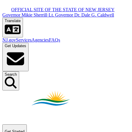
OFFICIAL SITE OF THE STATE OF NEW JERSEY​​​​‌ ‍ ​‍​‍‌‍ ‌ ​‍‌‍‍‌‌‍‌ ‌‍‍‌‌‍ ‍​‍​‍​ ‍‍​‍​‍‌ ​ ‌‍​‌‌‍ ‍‌‍‍‌‌ ‌​‌ ‍‌​‍ ‍‌‍‍‌‌‍ ​‍​‍​‍ ​​‍​‍‌‍‍​‌ ​‍‌‍‌‌‌‍‌‍​‍​‍​ ‍‍​‍​‍‌‍‍​‌ ‌​‌ ‌​‌ ​​​ ‍‍​‍ ​‍ ‌‍ ​‌‍ ‌‍​ ‌‍​‌‌‍ ​‌‍‍​‌‍ ‌ ​ ‌ ‌​​ ‍‍​ ​ ​ ​ ​ ​ ​ ​ ​‍ ‌‍‍‌‌‍ ‍‌ ‌​‌‍‌‌‌‍ ‍‌ ‌​​‍ ‌‍‌‌‌‍‌​‌‍‍‌‌ ‌​​‍ ‌‍ ‌‌‍ ‌‍‌​‌‍‌‌​ ‌‌ ​​‌ ​‍‌‍‌‌‌ ​ ‌‍‌‌‌‍ ‍‌ ‌​‌‍​‌‌ ‌​‌‍‍‌‌‍ ‌‍ ‍​ ‍ ‌‍‍‌‌‍‌​​ ‌‌‍ ‍‌‍‍‍‌​‌ ‌‍ ‌ ‌‍‌​ ​‌‍​‌‌ ‍‌‌‍ ‌ ‌‌‌ ‌​​ ‍ ‌ ‌​‌ ‍‌‌ ​​‌‍‌‌​ ‌‌‍ ‍‌‍‍‍‌‍ ​‌‍​‌‌ ‍‌‌‍ ‌ ‌‌‌ ‌​​ ‍ ‌ ​​‌‍​‌‌ ‌​‌‍‍​​ ‌‌‍‍​‌‍‌‌‌‍​‌‌‍‌​‌‍‌‌‌ ​‍​‍ ‍‌ ​ ‌‍‌‌‌‍​‌‌‍ ​​‍ ‍‌ ‌​‌‍‌‌‌ ‍​‌ ‌​​ ‌‍​‍‌‍​‌‌ ​ ‌‍‌‌‌‌‌‌‌ ​‍‌‍ ​​ ‌‌‍‍​‌ ‌​‌ ‌​‌ ​​​‍‌‌​ ​ ‌​​‌​‍‌‌​ ​‍‌​‌‍​‍‌‌​ ​‍‌​‌‍‌‍ ​‌‍ ‌‍​ ‌‍​‌‌‍ ​‌‍‍​‌‍ ‌ ​ ‌ ‌​​‍‌‌​ ​ ‌​​‌​ ​ ​ ​ ​ ​ ​ ​ ​‍‌‍‌‍‍‌‌‍‌​​ ‌‌‍ ‍‌‍‍‍‌​‌ ‌‍ ‌ ‌‍‌​ ​‌‍​‌‌ ‍‌‌‍ ‌ ‌‌‌ ‌​​‍‌‍‌ ‌​‌ ‍‌‌ ​​‌‍‌‌​ ‌‌‍ ‍‌‍‍‍‌‍ ​‌‍​‌‌ ‍‌‌‍ ‌ ‌‌‌ ‌​​‍‌‍‌ ​​‌‍​‌‌ ‌​‌‍‍​​ ‌‌‍‍​‌‍‌‌‌‍​‌‌‍‌​‌‍‌‌‌ ​‍​‍ ‍‌ ​ ‌‍‌‌‌‍​‌‌‍ ​​‍ ‍‌ ‌​‌‍‌‌‌ ‍​‌ ‌​​‍‌‍‌ ​​‌‍‌‌‌ ​‍‌ ​ ‌ ​​‌‍‌‌‌‍​ ‌ ‌​‌‍‍‌‌ ‌‍‌‍‌‌​ ‌‌ ​​‌ ‌‌‌‍​‍‌‍ ​‌‍‍‌‌ ​ ‌‍‍​‌‍‌‌‌‍‌​​‍​‍‌ ‌
Governor Mikie Sherrill​​​​‌ ‍ ​‍​‍‌‍ ‌ ​‍‌‍‍‌‌‍‌ ‌‍‍‌‌‍ ‍​‍​‍​ ‍‍​‍​‍‌ ​ ‌‍​‌‌‍ ‍‌‍‍‌‌ ‌​‌ ‍‌​‍ ‍‌‍‍‌‌‍ ​‍​‍​‍ ​​‍​‍‌‍‍​‌ ​‍‌‍‌‌‌‍‌‍​‍​‍​ ‍‍​‍​‍‌‍‍​‌ ‌​‌ ‌​‌ ​​​ ‍‍​‍ ​‍ ‌‍ ​‌‍ ‌‍​ ‌‍​‌‌‍ ​‌‍‍​‌‍ ‌ ​ ‌ ‌​​ ‍‍​ ​ ​ ​ ​ ​ ​ ​ ​‍ ‌‍‍‌‌‍ ‍‌ ‌​‌‍‌‌‌‍ ‍‌ ‌​​‍ ‌‍‌‌‌‍‌​‌‍‍‌‌ ‌​​‍ ‌‍ ‌‌‍ ‌‍‌​‌‍‌‌​ ‌‌ ​​‌ ​‍‌‍‌‌‌ ​ ‌‍‌‌‌‍ ‍‌ ‌​‌‍​‌‌ ‌​‌‍‍‌‌‍ ‌‍ ‍​ ‍ ‌‍‍‌‌‍‌​​ ‌‌‍ ‍‌‍‍‍‌​‌ ‌‍ ‌ ‌‍‌​ ​‌‍​‌‌ ‍‌‌‍ ‌ ‌‌‌ ‌​​ ‍ ‌ ‌​‌ ‍‌‌ ​​‌‍‌‌​ ‌‌‍ ‍‌‍‍‍‌‍ ​‌‍​‌‌ ‍‌‌‍ ‌ ‌‌‌ ‌​​ ‍ ‌ ​​‌‍​‌‌ ‌​‌‍‍​​ ‌‌‍‍​‌‍‌‌‌‍​‌‌‍‌​‌‍‌‌‌ ​‍​‍ ‍‌‍ ​‌‍‌‌‌‍​‌‌‍‌​‌‍‌‌‌ ​‍‌ ​ ​‍ ‍‌‍‌ ‌‍ ‌ ‌‍‌‍‌‌‌ ​‍‌‍ ‍‌‍ ‌ ​‍​ ‌‍​‍‌‍​‌‌ ​ ‌‍‌‌‌‌‌‌‌ ​‍‌‍ ​​ ‌‌‍‍​‌ ‌​‌ ‌​‌ ​​​‍‌‌​ ​ ‌​​‌​‍‌‌​ ​‍‌​‌‍​‍‌‌​ ​‍‌​‌‍‌‍ ​‌‍ ‌‍​ ‌‍​‌‌‍ ​‌‍‍​‌‍ ‌ ​ ‌ ‌​​‍‌‌​ ​ ‌​​‌​ ​ ​ ​ ​ ​ ​ ​ ​‍‌‍‌‍‍‌‌‍‌​​ ‌‌‍ ‍‌‍‍‍‌​‌ ‌‍ ‌ ‌‍‌​ ​‌‍​‌‌ ‍‌‌‍ ‌ ‌‌‌ ‌​​‍‌‍‌ ‌​‌ ‍‌‌ ​​‌‍‌‌​ ‌‌‍ ‍‌‍‍‍‌‍ ​‌‍​‌‌ ‍‌‌‍ ‌ ‌‌‌ ‌​​‍‌‍‌ ​​‌‍​‌‌ ‌​‌‍‍​​ ‌‌‍‍​‌‍‌‌‌‍​‌‌‍‌​‌‍‌‌‌ ​‍​‍ ‍‌‍ ​‌‍‌‌‌‍​‌‌‍‌​‌‍‌‌‌ ​‍‌ ​ ​‍ ‍‌‍‌ ‌‍ ‌ ‌‍‌‍‌‌‌ ​‍‌‍ ‍‌‍ ‌ ​‍​‍‌‍‌ ​​‌‍‌‌‌ ​‍‌ ​ ‌ ​​‌‍‌‌‌‍​ ‌ ‌​‌‍‍‌‌ ‌‍‌‍‌‌​ ‌‌ ​​‌ ‌‌‌‍​‍‌‍ ​‌‍‍‌‌ ​ ‌‍‍​‌‍‌‌‌‍‌​​‍​‍‌ ‌
·
Lt. Governor Dr. Dale G. Caldwell​​​​‌ ‍ ​‍​‍‌‍ ‌ ​‍‌‍‍‌‌‍‌ ‌‍‍‌‌‍ ‍​‍​‍​ ‍‍​‍​‍‌ ​ ‌‍​‌‌‍ ‍‌‍‍‌‌ ‌​‌ ‍‌​‍ ‍‌‍‍‌‌‍ ​‍​‍​‍ ​​‍​‍‌‍‍​‌ ​‍‌‍‌‌‌‍‌‍​‍​‍​ ‍‍​‍​‍‌‍‍​‌ ‌​‌ ‌​‌ ​​​ ‍‍​‍ ​‍ ‌‍ ​‌‍ ‌‍​ ‌‍​‌‌‍ ​‌‍‍​‌‍ ‌ ​ ‌ ‌​​ ‍‍​ ​ ​ ​ ​ ​ ​ ​ ​‍ ‌‍‍‌‌‍ ‍‌ ‌​‌‍‌‌‌‍ ‍‌ ‌​​‍ ‌‍‌‌‌‍‌​‌‍‍‌‌ ‌​​‍ ‌‍ ‌‌‍ ‌‍‌​‌‍‌‌​ ‌‌ ​​‌ ​‍‌‍‌‌‌ ​ ‌‍‌‌‌‍ ‍‌ ‌​‌‍​‌‌ ‌​‌‍‍‌‌‍ ‌‍ ‍​ ‍ ‌‍‍‌‌‍‌​​ ‌‌‍ ‍‌‍‍‍‌​‌ ‌‍ ‌ ‌‍‌​ ​‌‍​‌‌ ‍‌‌‍ ‌ ‌‌‌ ‌​​ ‍ ‌ ‌​‌ ‍‌‌ ​​‌‍‌‌​ ‌‌‍ ‍‌‍‍‍‌‍ ​‌‍​‌‌ ‍‌‌‍ ‌ ‌‌‌ ‌​​ ‍ ‌ ​​‌‍​‌‌ ‌​‌‍‍​​ ‌‌‍‍​‌‍‌‌‌‍​‌‌‍‌​‌‍‌‌‌ ​‍​‍ ‍‌‍ ​‌‍‌‌‌‍​‌‌‍‌​‌‍‌‌‌ ​‍‌ ​ ​‍ ‍‌‍ ​‌ ‌​‌​‌ ‌‍ ‌ ‌‍‌‍‌‌‌ ​‍‌‍ ‍‌‍ ‌ ​‍​ ‌‍​‍‌‍​‌‌ ​ ‌‍‌‌‌‌‌‌‌ ​‍‌‍ ​​ ‌‌‍‍​‌ ‌​‌ ‌​‌ ​​​‍‌‌​ ​ ‌​​‌​‍‌‌​ ​‍‌​‌‍​‍‌‌​ ​‍‌​‌‍‌‍ ​‌‍ ‌‍​ ‌‍​‌‌‍ ​‌‍‍​‌‍ ‌ ​ ‌ ‌​​‍‌‌​ ​ ‌​​‌​ ​ ​ ​ ​ ​ ​ ​ ​‍‌‍‌‍‍‌‌‍‌​​ ‌‌‍ ‍‌‍‍‍‌​‌ ‌‍ ‌ ‌‍‌​ ​‌‍​‌‌ ‍‌‌‍ ‌ ‌‌‌ ‌​​‍‌‍‌ ‌​‌ ‍‌‌ ​​‌‍‌‌​ ‌‌‍ ‍‌‍‍‍‌‍ ​‌‍​‌‌ ‍‌‌‍ ‌ ‌‌‌ ‌​​‍‌‍‌ ​​‌‍​‌‌ ‌​‌‍‍​​ ‌‌‍‍​‌‍‌‌‌‍​‌‌‍‌​‌‍‌‌‌ ​‍​‍ ‍‌‍ ​‌‍‌‌‌‍​‌‌‍‌​‌‍‌‌‌ ​‍‌ ​ ​‍ ‍‌‍ ​‌ ‌​‌​‌ ‌‍ ‌ ‌‍‌‍‌‌‌ ​‍‌‍ ‍‌‍ ‌ ​‍​‍‌‍‌ ​​‌‍‌‌‌ ​‍‌ ​ ‌ ​​‌‍‌‌‌‍​ ‌ ‌​‌‍‍‌‌ ‌‍‌‍‌‌​ ‌‌ ​​‌ ‌‌‌‍​‍‌‍ ​‌‍‍‌‌ ​ ‌‍‍​‌‍‌‌‌‍‌​​‍​‍‌ ‌
Translate​​​​‌ ‍ ​‍​‍‌‍ ‌ ​‍‌‍‍‌‌‍‌ ‌‍‍‌‌‍ ‍​‍​‍​ ‍‍​‍​‍‌ ​ ‌‍​‌‌‍ ‍‌‍‍‌‌ ‌​‌ ‍‌​‍ ‍‌‍‍‌‌‍ ​‍​‍​‍ ​​‍​‍‌‍‍​‌ ​‍‌‍‌‌‌‍‌‍​‍​‍​ ‍‍​‍​‍‌‍‍​‌ ‌​‌ ‌​‌ ​​​ ‍‍​‍ ​‍ ‌‍ ​‌‍ ‌‍​ ‌‍​‌‌‍ ​‌‍‍​‌‍ ‌ ​ ‌ ‌​​ ‍‍​ ​ ​ ​ ​ ​ ​ ​ ​‍ ‌‍‍‌‌‍ ‍‌ ‌​‌‍‌‌‌‍ ‍‌ ‌​​‍ ‌‍‌‌‌‍‌​‌‍‍‌‌ ‌​​‍ ‌‍ ‌‌‍ ‌‍‌​‌‍‌‌​ ‌‌ ​​‌ ​‍‌‍‌‌‌ ​ ‌‍‌‌‌‍ ‍‌ ‌​‌‍​‌‌ ‌​‌‍‍‌‌‍ ‌‍ ‍​ ‍ ‌‍‍‌‌‍‌​​ ‌‌‍ ‍‌‍‍‍‌​‌ ‌‍ ‌ ‌‍‌​ ​‌‍​‌‌ ‍‌‌‍ ‌ ‌‌‌ ‌​​ ‍ ‌ ‌​‌ ‍‌‌ ​​‌‍‌‌​ ‌‌‍ ‍‌‍‍‍‌‍ ​‌‍​‌‌ ‍‌‌‍ ‌ ‌‌‌ ‌​​ ‍ ‌ ​​‌‍​‌‌ ‌​‌‍‍​​ ‌‌‍‍​‌‍‌‌‌‍​‌‌‍‌​‌‍‌‌‌ ​‍​‍ ‍‌ ‌​‌ ​‍‌‍​‌‌‍ ‍‌ ​ ‌‍ ​‌‍​‌‌ ‌​‌‍‍‌‌‍ ‌‍ ‍‌ ​ ​‍ ‍‌‍​‍‌ ‌​‌‍ ‍​ ‌‍​‍‌‍​‌‌ ​ ‌‍‌‌‌‌‌‌‌ ​‍‌‍ ​​ ‌‌‍‍​‌ ‌​‌ ‌​‌ ​​​‍‌‌​ ​ ‌​​‌​‍‌‌​ ​‍‌​‌‍​‍‌‌​ ​‍‌​‌‍‌‍ ​‌‍ ‌‍​ ‌‍​‌‌‍ ​‌‍‍​‌‍ ‌ ​ ‌ ‌​​‍‌‌​ ​ ‌​​‌​ ​ ​ ​ ​ ​ ​ ​ ​‍‌‍‌‍‍‌‌‍‌​​ ‌‌‍ ‍‌‍‍‍‌​‌ ‌‍ ‌ ‌‍‌​ ​‌‍​‌‌ ‍‌‌‍ ‌ ‌‌‌ ‌​​‍‌‍‌ ‌​‌ ‍‌‌ ​​‌‍‌‌​ ‌‌‍ ‍‌‍‍‍‌‍ ​‌‍​‌‌ ‍‌‌‍ ‌ ‌‌‌ ‌​​‍‌‍‌ ​​‌‍​‌‌ ‌​‌‍‍​​ ‌‌‍‍​‌‍‌‌‌‍​‌‌‍‌​‌‍‌‌‌ ​‍​‍ ‍‌ ‌​‌ ​‍‌‍​‌‌‍ ‍‌ ​ ‌‍ ​‌‍​‌‌ ‌​‌‍‍‌‌‍ ‌‍ ‍‌ ​ ​‍ ‍‌‍​‍‌ ‌​‌‍ ‍​‍‌‍‌ ​​‌‍‌‌‌ ​‍‌ ​ ‌ ​​‌‍‌‌‌‍​ ‌ ‌​‌‍‍‌‌ ‌‍‌‍‌‌​ ‌‌ ​​‌ ‌‌‌‍​‍‌‍ ​‌‍‍‌‌ ​ ‌‍‍​‌‍‌‌‌‍‌​​‍​‍‌ ‌
NJ.gov​​​​‌ ‍ ​‍​‍‌‍ ‌ ​‍‌‍‍‌‌‍‌ ‌‍‍‌‌‍ ‍​‍​‍​ ‍‍​‍​‍‌ ​ ‌‍​‌‌‍ ‍‌‍‍‌‌ ‌​‌ ‍‌​‍ ‍‌‍‍‌‌‍ ​‍​‍​‍ ​​‍​‍‌‍‍​‌ ​‍‌‍‌‌‌‍‌‍​‍​‍​ ‍‍​‍​‍‌‍‍​‌ ‌​‌ ‌​‌ ​​​ ‍‍​‍ ​‍ ‌‍ ​‌‍ ‌‍​ ‌‍​‌‌‍ ​‌‍‍​‌‍ ‌ ​ ‌ ‌​​ ‍‍​ ​ ​ ​ ​ ​ ​ ​ ​‍ ‌‍‍‌‌‍ ‍‌ ‌​‌‍‌‌‌‍ ‍‌ ‌​​‍ ‌‍‌‌‌‍‌​‌‍‍‌‌ ‌​​‍ ‌‍ ‌‌‍ ‌‍‌​‌‍‌‌​ ‌‌ ​​‌ ​‍‌‍‌‌‌ ​ ‌‍‌‌‌‍ ‍‌ ‌​‌‍​‌‌ ‌​‌‍‍‌‌‍ ‌‍ ‍​ ‍ ‌‍‍‌‌‍‌​​ ‌‌‍ ‍‌‍‍‍‌​‌ ‌‍ ‌ ‌‍‌​ ​‌‍​‌‌ ‍‌‌‍ ‌ ‌‌‌ ‌​​ ‍ ‌ ‌​‌ ‍‌‌ ​​‌‍‌‌​ ‌‌‍ ‍‌‍‍‍‌‍ ​‌‍​‌‌ ‍‌‌‍ ‌ ‌‌‌ ‌​​ ‍ ‌ ​​‌‍​‌‌ ‌​‌‍‍​​ ‌‌‍‍​‌‍‌‌‌‍​‌‌‍‌​‌‍‌‌‌ ​‍​‍ ‍‌‍ ​‌‍‍‌‌‍ ‍‌‍‍ ‌ ​ ​‍‌‌​ ‌‌‌​​‍‌‌ ‌‍‍ ‌‍‌‌‌ ‍‌​‍‌‌​ ​ ‌​‌​​‍‌‌​ ​ ‌​‌​​‍‌‌​ ​‍​ ​‍​ ​‍‌‍‌‍‌‍​ ‌‍​ ​ ​ ‌‍​‍​ ‍​‌‍‌‌​ ​​​ ​ ‌‍​‍​ ​​​‍‌‌​ ​‍​ ​‍​‍‌‌​ ‌‌‌​‌​​‍ ‍‌ ‌​‌‍‌‌‌ ‍​‌ ‌​​ ‌‍​‍‌‍​‌‌ ​ ‌‍‌‌‌‌‌‌‌ ​‍‌‍ ​​ ‌‌‍‍​‌ ‌​‌ ‌​‌ ​​​‍‌‌​ ​ ‌​​‌​‍‌‌​ ​‍‌​‌‍​‍‌‌​ ​‍‌​‌‍‌‍ ​‌‍ ‌‍​ ‌‍​‌‌‍ ​‌‍‍​‌‍ ‌ ​ ‌ ‌​​‍‌‌​ ​ ‌​​‌​ ​ ​ ​ ​ ​ ​ ​ ​‍‌‍‌‍‍‌‌‍‌​​ ‌‌‍ ‍‌‍‍‍‌​‌ ‌‍ ‌ ‌‍‌​ ​‌‍​‌‌ ‍‌‌‍ ‌ ‌‌‌ ‌​​‍‌‍‌ ‌​‌ ‍‌‌ ​​‌‍‌‌​ ‌‌‍ ‍‌‍‍‍‌‍ ​‌‍​‌‌ ‍‌‌‍ ‌ ‌‌‌ ‌​​‍‌‍‌ ​​‌‍​‌‌ ‌​‌‍‍​​ ‌‌‍‍​‌‍‌‌‌‍​‌‌‍‌​‌‍‌‌‌ ​‍​‍ ‍‌‍ ​‌‍‍‌‌‍ ‍‌‍‍ ‌ ​ ​‍‌‌​ ‌‌‌​​‍‌‌ ‌‍‍ ‌‍‌‌‌ ‍‌​‍‌‌​ ​ ‌​‌​​‍‌‌​ ​ ‌​‌​​‍‌‌​ ​‍​ ​‍​ ​‍‌‍‌‍‌‍​ ‌‍​ ​ ​ ‌‍​‍​ ‍​‌‍‌‌​ ​​​ ​ ‌‍​‍​ ​​​‍‌‌​ ​‍​ ​‍​‍‌‌​ ‌‌‌​‌​​‍ ‍‌ ‌​‌‍‌‌‌ ‍​‌ ‌​​‍‌‍‌ ​​‌‍‌‌‌ ​‍‌ ​ ‌ ​​‌‍‌‌‌‍​ ‌ ‌​‌‍‍‌‌ ‌‍‌‍‌‌​ ‌‌ ​​‌ ‌‌‌‍​‍‌‍ ​‌‍‍‌‌ ​ ‌‍‍​‌‍‌‌‌‍‌​​‍​‍‌ ‌
Services​​​​‌ ‍ ​‍​‍‌‍ ‌ ​‍‌‍‍‌‌‍‌ ‌‍‍‌‌‍ ‍​‍​‍​ ‍‍​‍​‍‌ ​ ‌‍​‌‌‍ ‍‌‍‍‌‌ ‌​‌ ‍‌​‍ ‍‌‍‍‌‌‍ ​‍​‍​‍ ​​‍​‍‌‍‍​‌ ​‍‌‍‌‌‌‍‌‍​‍​‍​ ‍‍​‍​‍‌‍‍​‌ ‌​‌ ‌​‌ ​​​ ‍‍​‍ ​‍ ‌‍ ​‌‍ ‌‍​ ‌‍​‌‌‍ ​‌‍‍​‌‍ ‌ ​ ‌ ‌​​ ‍‍​ ​ ​ ​ ​ ​ ​ ​ ​‍ ‌‍‍‌‌‍ ‍‌ ‌​‌‍‌‌‌‍ ‍‌ ‌​​‍ ‌‍‌‌‌‍‌​‌‍‍‌‌ ‌​​‍ ‌‍ ‌‌‍ ‌‍‌​‌‍‌‌​ ‌‌ ​​‌ ​‍‌‍‌‌‌ ​ ‌‍‌‌‌‍ ‍‌ ‌​‌‍​‌‌ ‌​‌‍‍‌‌‍ ‌‍ ‍​ ‍ ‌‍‍‌‌‍‌​​ ‌‌‍ ‍‌‍‍‍‌​‌ ‌‍ ‌ ‌‍‌​ ​‌‍​‌‌ ‍‌‌‍ ‌ ‌‌‌ ‌​​ ‍ ‌ ‌​‌ ‍‌‌ ​​‌‍‌‌​ ‌‌‍ ‍‌‍‍‍‌‍ ​‌‍​‌‌ ‍‌‌‍ ‌ ‌‌‌ ‌​​ ‍ ‌ ​​‌‍​‌‌ ‌​‌‍‍​​ ‌‌‍‍​‌‍‌‌‌‍​‌‌‍‌​‌‍‌‌‌ ​‍​‍ ‍‌‍ ​‌‍‍‌‌‍ ‍‌‍‍ ‌ ​ ​‍‌‌​ ‌‌‌​​‍‌‌ ‌‍‍ ‌‍‌‌‌ ‍‌​‍‌‌​ ​ ‌​‌​​‍‌‌​ ​ ‌​‌​​‍‌‌​ ​‍​ ​‍​ ​‍​ ‍​​ ‌ ​ ‍‌​ ​‍‌‍​ ‌‍​ ‌‍‌‍​ ​ ​ ‌ ​ ‌​​ ‌​​‍‌‌​ ​‍​ ​‍​‍‌‌​ ‌‌‌​‌​​‍ ‍‌ ‌​‌‍‌‌‌ ‍​‌ ‌​​ ‌‍​‍‌‍​‌‌ ​ ‌‍‌‌‌‌‌‌‌ ​‍‌‍ ​​ ‌‌‍‍​‌ ‌​‌ ‌​‌ ​​​‍‌‌​ ​ ‌​​‌​‍‌‌​ ​‍‌​‌‍​‍‌‌​ ​‍‌​‌‍‌‍ ​‌‍ ‌‍​ ‌‍​‌‌‍ ​‌‍‍​‌‍ ‌ ​ ‌ ‌​​‍‌‌​ ​ ‌​​‌​ ​ ​ ​ ​ ​ ​ ​ ​‍‌‍‌‍‍‌‌‍‌​​ ‌‌‍ ‍‌‍‍‍‌​‌ ‌‍ ‌ ‌‍‌​ ​‌‍​‌‌ ‍‌‌‍ ‌ ‌‌‌ ‌​​‍‌‍‌ ‌​‌ ‍‌‌ ​​‌‍‌‌​ ‌‌‍ ‍‌‍‍‍‌‍ ​‌‍​‌‌ ‍‌‌‍ ‌ ‌‌‌ ‌​​‍‌‍‌ ​​‌‍​‌‌ ‌​‌‍‍​​ ‌‌‍‍​‌‍‌‌‌‍​‌‌‍‌​‌‍‌‌‌ ​‍​‍ ‍‌‍ ​‌‍‍‌‌‍ ‍‌‍‍ ‌ ​ ​‍‌‌​ ‌‌‌​​‍‌‌ ‌‍‍ ‌‍‌‌‌ ‍‌​‍‌‌​ ​ ‌​‌​​‍‌‌​ ​ ‌​‌​​‍‌‌​ ​‍​ ​‍​ ​‍​ ‍​​ ‌ ​ ‍‌​ ​‍‌‍​ ‌‍​ ‌‍‌‍​ ​ ​ ‌ ​ ‌​​ ‌​​‍‌‌​ ​‍​ ​‍​‍‌‌​ ‌‌‌​‌​​‍ ‍‌ ‌​‌‍‌‌‌ ‍​‌ ‌​​‍‌‍‌ ​​‌‍‌‌‌ ​‍‌ ​ ‌ ​​‌‍‌‌‌‍​ ‌ ‌​‌‍‍‌‌ ‌‍‌‍‌‌​ ‌‌ ​​‌ ‌‌‌‍​‍‌‍ ​‌‍‍‌‌ ​ ‌‍‍​‌‍‌‌‌‍‌​​‍​‍‌ ‌
Agencies​​​​‌ ‍ ​‍​‍‌‍ ‌ ​‍‌‍‍‌‌‍‌ ‌‍‍‌‌‍ ‍​‍​‍​ ‍‍​‍​‍‌ ​ ‌‍​‌‌‍ ‍‌‍‍‌‌ ‌​‌ ‍‌​‍ ‍‌‍‍‌‌‍ ​‍​‍​‍ ​​‍​‍‌‍‍​‌ ​‍‌‍‌‌‌‍‌‍​‍​‍​ ‍‍​‍​‍‌‍‍​‌ ‌​‌ ‌​‌ ​​​ ‍‍​‍ ​‍ ‌‍ ​‌‍ ‌‍​ ‌‍​‌‌‍ ​‌‍‍​‌‍ ‌ ​ ‌ ‌​​ ‍‍​ ​ ​ ​ ​ ​ ​ ​ ​‍ ‌‍‍‌‌‍ ‍‌ ‌​‌‍‌‌‌‍ ‍‌ ‌​​‍ ‌‍‌‌‌‍‌​‌‍‍‌‌ ‌​​‍ ‌‍ ‌‌‍ ‌‍‌​‌‍‌‌​ ‌‌ ​​‌ ​‍‌‍‌‌‌ ​ ‌‍‌‌‌‍ ‍‌ ‌​‌‍​‌‌ ‌​‌‍‍‌‌‍ ‌‍ ‍​ ‍ ‌‍‍‌‌‍‌​​ ‌‌‍ ‍‌‍‍‍‌​‌ ‌‍ ‌ ‌‍‌​ ​‌‍​‌‌ ‍‌‌‍ ‌ ‌‌‌ ‌​​ ‍ ‌ ‌​‌ ‍‌‌ ​​‌‍‌‌​ ‌‌‍ ‍‌‍‍‍‌‍ ​‌‍​‌‌ ‍‌‌‍ ‌ ‌‌‌ ‌​​ ‍ ‌ ​​‌‍​‌‌ ‌​‌‍‍​​ ‌‌‍‍​‌‍‌‌‌‍​‌‌‍‌​‌‍‌‌‌ ​‍​‍ ‍‌‍ ​‌‍‍‌‌‍ ‍‌‍‍ ‌ ​ ​‍‌‌​ ‌‌‌​​‍‌‌ ‌‍‍ ‌‍‌‌‌ ‍‌​‍‌‌​ ​ ‌​‌​​‍‌‌​ ​ ‌​‌​​‍‌‌​ ​‍​ ​‍​ ‌ ‌‍‌​​ ​‌‌‍‌‍​ ​ ​ ​​‌‍​ ‌‍​‍​ ‌ ‌‍‌​​ ‍​​ ​ ​‍‌‌​ ​‍​ ​‍​‍‌‌​ ‌‌‌​‌​​‍ ‍‌ ‌​‌‍‌‌‌ ‍​‌ ‌​​ ‌‍​‍‌‍​‌‌ ​ ‌‍‌‌‌‌‌‌‌ ​‍‌‍ ​​ ‌‌‍‍​‌ ‌​‌ ‌​‌ ​​​‍‌‌​ ​ ‌​​‌​‍‌‌​ ​‍‌​‌‍​‍‌‌​ ​‍‌​‌‍‌‍ ​‌‍ ‌‍​ ‌‍​‌‌‍ ​‌‍‍​‌‍ ‌ ​ ‌ ‌​​‍‌‌​ ​ ‌​​‌​ ​ ​ ​ ​ ​ ​ ​ ​‍‌‍‌‍‍‌‌‍‌​​ ‌‌‍ ‍‌‍‍‍‌​‌ ‌‍ ‌ ‌‍‌​ ​‌‍​‌‌ ‍‌‌‍ ‌ ‌‌‌ ‌​​‍‌‍‌ ‌​‌ ‍‌‌ ​​‌‍‌‌​ ‌‌‍ ‍‌‍‍‍‌‍ ​‌‍​‌‌ ‍‌‌‍ ‌ ‌‌‌ ‌​​‍‌‍‌ ​​‌‍​‌‌ ‌​‌‍‍​​ ‌‌‍‍​‌‍‌‌‌‍​‌‌‍‌​‌‍‌‌‌ ​‍​‍ ‍‌‍ ​‌‍‍‌‌‍ ‍‌‍‍ ‌ ​ ​‍‌‌​ ‌‌‌​​‍‌‌ ‌‍‍ ‌‍‌‌‌ ‍‌​‍‌‌​ ​ ‌​‌​​‍‌‌​ ​ ‌​‌​​‍‌‌​ ​‍​ ​‍​ ‌ ‌‍‌​​ ​‌‌‍‌‍​ ​ ​ ​​‌‍​ ‌‍​‍​ ‌ ‌‍‌​​ ‍​​ ​ ​‍‌‌​ ​‍​ ​‍​‍‌‌​ ‌‌‌​‌​​‍ ‍‌ ‌​‌‍‌‌‌ ‍​‌ ‌​​‍‌‍‌ ​​‌‍‌‌‌ ​‍‌ ​ ‌ ​​‌‍‌‌‌‍​ ‌ ‌​‌‍‍‌‌ ‌‍‌‍‌‌​ ‌‌ ​​‌ ‌‌‌‍​‍‌‍ ​‌‍‍‌‌ ​ ‌‍‍​‌‍‌‌‌‍‌​​‍​‍‌ ‌
FAQs​​​​‌ ‍ ​‍​‍‌‍ ‌ ​‍‌‍‍‌‌‍‌ ‌‍‍‌‌‍ ‍​‍​‍​ ‍‍​‍​‍‌ ​ ‌‍​‌‌‍ ‍‌‍‍‌‌ ‌​‌ ‍‌​‍ ‍‌‍‍‌‌‍ ​‍​‍​‍ ​​‍​‍‌‍‍​‌ ​‍‌‍‌‌‌‍‌‍​‍​‍​ ‍‍​‍​‍‌‍‍​‌ ‌​‌ ‌​‌ ​​​ ‍‍​‍ ​‍ ‌‍ ​‌‍ ‌‍​ ‌‍​‌‌‍ ​‌‍‍​‌‍ ‌ ​ ‌ ‌​​ ‍‍​ ​ ​ ​ ​ ​ ​ ​ ​‍ ‌‍‍‌‌‍ ‍‌ ‌​‌‍‌‌‌‍ ‍‌ ‌​​‍ ‌‍‌‌‌‍‌​‌‍‍‌‌ ‌​​‍ ‌‍ ‌‌‍ ‌‍‌​‌‍‌‌​ ‌‌ ​​‌ ​‍‌‍‌‌‌ ​ ‌‍‌‌‌‍ ‍‌ ‌​‌‍​‌‌ ‌​‌‍‍‌‌‍ ‌‍ ‍​ ‍ ‌‍‍‌‌‍‌​​ ‌‌‍ ‍‌‍‍‍‌​‌ ‌‍ ‌ ‌‍‌​ ​‌‍​‌‌ ‍‌‌‍ ‌ ‌‌‌ ‌​​ ‍ ‌ ‌​‌ ‍‌‌ ​​‌‍‌‌​ ‌‌‍ ‍‌‍‍‍‌‍ ​‌‍​‌‌ ‍‌‌‍ ‌ ‌‌‌ ‌​​ ‍ ‌ ​​‌‍​‌‌ ‌​‌‍‍​​ ‌‌‍‍​‌‍‌‌‌‍​‌‌‍‌​‌‍‌‌‌ ​‍​‍ ‍‌‍ ​‌‍‍‌‌‍ ‍‌‍‍ ‌ ​ ​‍‌‌​ ‌‌‌​​‍‌‌ ‌‍‍ ‌‍‌‌‌ ‍‌​‍‌‌​ ​ ‌​‌​​‍‌‌​ ​ ‌​‌​​‍‌‌​ ​‍​ ​‍‌‍​ ​ ‌‍​ ‍​‌‍​ ‌‍​‍​ ​‌​ ​​​ ‌‌‌‍​ ​ ‌‌​ ​‌‌‍​‍​‍‌‌​ ​‍​ ​‍​‍‌‌​ ‌‌‌​‌​​‍ ‍‌ ‌​‌‍‌‌‌ ‍​‌ ‌​​ ‌‍​‍‌‍​‌‌ ​ ‌‍‌‌‌‌‌‌‌ ​‍‌‍ ​​ ‌‌‍‍​‌ ‌​‌ ‌​‌ ​​​‍‌‌​ ​ ‌​​‌​‍‌‌​ ​‍‌​‌‍​‍‌‌​ ​‍‌​‌‍‌‍ ​‌‍ ‌‍​ ‌‍​‌‌‍ ​‌‍‍​‌‍ ‌ ​ ‌ ‌​​‍‌‌​ ​ ‌​​‌​ ​ ​ ​ ​ ​ ​ ​ ​‍‌‍‌‍‍‌‌‍‌​​ ‌‌‍ ‍‌‍‍‍‌​‌ ‌‍ ‌ ‌‍‌​ ​‌‍​‌‌ ‍‌‌‍ ‌ ‌‌‌ ‌​​‍‌‍‌ ‌​‌ ‍‌‌ ​​‌‍‌‌​ ‌‌‍ ‍‌‍‍‍‌‍ ​‌‍​‌‌ ‍‌‌‍ ‌ ‌‌‌ ‌​​‍‌‍‌ ​​‌‍​‌‌ ‌​‌‍‍​​ ‌‌‍‍​‌‍‌‌‌‍​‌‌‍‌​‌‍‌‌‌ ​‍​‍ ‍‌‍ ​‌‍‍‌‌‍ ‍‌‍‍ ‌ ​ ​‍‌‌​ ‌‌‌​​‍‌‌ ‌‍‍ ‌‍‌‌‌ ‍‌​‍‌‌​ ​ ‌​‌​​‍‌‌​ ​ ‌​‌​​‍‌‌​ ​‍​ ​‍‌‍​ ​ ‌‍​ ‍​‌‍​ ‌‍​‍​ ​‌​ ​​​ ‌‌‌‍​ ​ ‌‌​ ​‌‌‍​‍​‍‌‌​ ​‍​ ​‍​‍‌‌​ ‌‌‌​‌​​‍ ‍‌ ‌​‌‍‌‌‌ ‍​‌ ‌​​‍‌‍‌ ​​‌‍‌‌‌ ​‍‌ ​ ‌ ​​‌‍‌‌‌‍​ ‌ ‌​‌‍‍‌‌ ‌‍‌‍‌‌​ ‌‌ ​​‌ ‌‌‌‍​‍‌‍ ​‌‍‍‌‌ ​ ‌‍‍​‌‍‌‌‌‍‌​​‍​‍‌ ‌
Get Updates​​​​‌ ‍ ​‍​‍‌‍ ‌ ​‍‌‍‍‌‌‍‌ ‌‍‍‌‌‍ ‍​‍​‍​ ‍‍​‍​‍‌ ​ ‌‍​‌‌‍ ‍‌‍‍‌‌ ‌​‌ ‍‌​‍ ‍‌‍‍‌‌‍ ​‍​‍​‍ ​​‍​‍‌‍‍​‌ ​‍‌‍‌‌‌‍‌‍​‍​‍​ ‍‍​‍​‍‌‍‍​‌ ‌​‌ ‌​‌ ​​​ ‍‍​‍ ​‍ ‌‍ ​‌‍ ‌‍​ ‌‍​‌‌‍ ​‌‍‍​‌‍ ‌ ​ ‌ ‌​​ ‍‍​ ​ ​ ​ ​ ​ ​ ​ ​‍ ‌‍‍‌‌‍ ‍‌ ‌​‌‍‌‌‌‍ ‍‌ ‌​​‍ ‌‍‌‌‌‍‌​‌‍‍‌‌ ‌​​‍ ‌‍ ‌‌‍ ‌‍‌​‌‍‌‌​ ‌‌ ​​‌ ​‍‌‍‌‌‌ ​ ‌‍‌‌‌‍ ‍‌ ‌​‌‍​‌‌ ‌​‌‍‍‌‌‍ ‌‍ ‍​ ‍ ‌‍‍‌‌‍‌​​ ‌‌‍ ‍‌‍‍‍‌​‌ ‌‍ ‌ ‌‍‌​ ​‌‍​‌‌ ‍‌‌‍ ‌ ‌‌‌ ‌​​ ‍ ‌ ‌​‌ ‍‌‌ ​​‌‍‌‌​ ‌‌‍ ‍‌‍‍‍‌‍ ​‌‍​‌‌ ‍‌‌‍ ‌ ‌‌‌ ‌​​ ‍ ‌ ​​‌‍​‌‌ ‌​‌‍‍​​ ‌‌‍‍​‌‍‌‌‌‍​‌‌‍‌​‌‍‌‌‌ ​‍​‍ ‍‌‍ ‍‌‍‌‌‌ ‌ ‌ ​ ‌‍ ​‌‍‌‌‌ ‌​‌ ‌​‌‍‌‌‌ ​‍​‍ ‍‌‍​‍‌ ‌​‌‍ ‍​ ‌‍​‍‌‍​‌‌ ​ ‌‍‌‌‌‌‌‌‌ ​‍‌‍ ​​ ‌‌‍‍​‌ ‌​‌ ‌​‌ ​​​‍‌‌​ ​ ‌​​‌​‍‌‌​ ​‍‌​‌‍​‍‌‌​ ​‍‌​‌‍‌‍ ​‌‍ ‌‍​ ‌‍​‌‌‍ ​‌‍‍​‌‍ ‌ ​ ‌ ‌​​‍‌‌​ ​ ‌​​‌​ ​ ​ ​ ​ ​ ​ ​ ​‍‌‍‌‍‍‌‌‍‌​​ ‌‌‍ ‍‌‍‍‍‌​‌ ‌‍ ‌ ‌‍‌​ ​‌‍​‌‌ ‍‌‌‍ ‌ ‌‌‌ ‌​​‍‌‍‌ ‌​‌ ‍‌‌ ​​‌‍‌‌​ ‌‌‍ ‍‌‍‍‍‌‍ ​‌‍​‌‌ ‍‌‌‍ ‌ ‌‌‌ ‌​​‍‌‍‌ ​​‌‍​‌‌ ‌​‌‍‍​​ ‌‌‍‍​‌‍‌‌‌‍​‌‌‍‌​‌‍‌‌‌ ​‍​‍ ‍‌‍ ‍‌‍‌‌‌ ‌ ‌ ​ ‌‍ ​‌‍‌‌‌ ‌​‌ ‌​‌‍‌‌‌ ​‍​‍ ‍‌‍​‍‌ ‌​‌‍ ‍​‍‌‍‌ ​​‌‍‌‌‌ ​‍‌ ​ ‌ ​​‌‍‌‌‌‍​ ‌ ‌​‌‍‍‌‌ ‌‍‌‍‌‌​ ‌‌ ​​‌ ‌‌‌‍​‍‌‍ ​‌‍‍‌‌ ​ ‌‍‍​‌‍‌‌‌‍‌​​‍​‍‌ ‌
Search​​​​‌ ‍ ​‍​‍‌‍ ‌ ​‍‌‍‍‌‌‍‌ ‌‍‍‌‌‍ ‍​‍​‍​ ‍‍​‍​‍‌ ​ ‌‍​‌‌‍ ‍‌‍‍‌‌ ‌​‌ ‍‌​‍ ‍‌‍‍‌‌‍ ​‍​‍​‍ ​​‍​‍‌‍‍​‌ ​‍‌‍‌‌‌‍‌‍​‍​‍​ ‍‍​‍​‍‌‍‍​‌ ‌​‌ ‌​‌ ​​​ ‍‍​‍ ​‍ ‌‍ ​‌‍ ‌‍​ ‌‍​‌‌‍ ​‌‍‍​‌‍ ‌ ​ ‌ ‌​​ ‍‍​ ​ ​ ​ ​ ​ ​ ​ ​‍ ‌‍‍‌‌‍ ‍‌ ‌​‌‍‌‌‌‍ ‍‌ ‌​​‍ ‌‍‌‌‌‍‌​‌‍‍‌‌ ‌​​‍ ‌‍ ‌‌‍ ‌‍‌​‌‍‌‌​ ‌‌ ​​‌ ​‍‌‍‌‌‌ ​ ‌‍‌‌‌‍ ‍‌ ‌​‌‍​‌‌ ‌​‌‍‍‌‌‍ ‌‍ ‍​ ‍ ‌‍‍‌‌‍‌​​ ‌‌‍ ‍‌‍‍‍‌​‌ ‌‍ ‌ ‌‍‌​ ​‌‍​‌‌ ‍‌‌‍ ‌ ‌‌‌ ‌​​ ‍ ‌ ‌​‌ ‍‌‌ ​​‌‍‌‌​ ‌‌‍ ‍‌‍‍‍‌‍ ​‌‍​‌‌ ‍‌‌‍ ‌ ‌‌‌ ‌​​ ‍ ‌ ​​‌‍​‌‌ ‌​‌‍‍​​ ‌‌‍‍​‌‍‌‌‌‍​‌‌‍‌​‌‍‌‌‌ ​‍​‍ ‍‌ ​ ‌‍‌‌‌‍​‌‌ ​‍‌‍​ ‌‍‍​​‍ ‍‌‍​‍‌ ‌​‌‍ ‍​ ‌‍​‍‌‍​‌‌ ​ ‌‍‌‌‌‌‌‌‌ ​‍‌‍ ​​ ‌‌‍‍​‌ ‌​‌ ‌​‌ ​​​‍‌‌​ ​ ‌​​‌​‍‌‌​ ​‍‌​‌‍​‍‌‌​ ​‍‌​‌‍‌‍ ​‌‍ ‌‍​ ‌‍​‌‌‍ ​‌‍‍​‌‍ ‌ ​ ‌ ‌​​‍‌‌​ ​ ‌​​‌​ ​ ​ ​ ​ ​ ​ ​ ​‍‌‍‌‍‍‌‌‍‌​​ ‌‌‍ ‍‌‍‍‍‌​‌ ‌‍ ‌ ‌‍‌​ ​‌‍​‌‌ ‍‌‌‍ ‌ ‌‌‌ ‌​​‍‌‍‌ ‌​‌ ‍‌‌ ​​‌‍‌‌​ ‌‌‍ ‍‌‍‍‍‌‍ ​‌‍​‌‌ ‍‌‌‍ ‌ ‌‌‌ ‌​​‍‌‍‌ ​​‌‍​‌‌ ‌​‌‍‍​​ ‌‌‍‍​‌‍‌‌‌‍​‌‌‍‌​‌‍‌‌‌ ​‍​‍ ‍‌ ​ ‌‍‌‌‌‍​‌‌ ​‍‌‍​ ‌‍‍​​‍ ‍‌‍​‍‌ ‌​‌‍ ‍​‍‌‍‌ ​​‌‍‌‌‌ ​‍‌ ​ ‌ ​​‌‍‌‌‌‍​ ‌ ‌​‌‍‍‌‌ ‌‍‌‍‌‌​ ‌‌ ​​‌ ‌‌‌‍​‍‌‍ ​‌‍‍‌‌ ​ ‌‍‍​‌‍‌‌‌‍‌​​‍​‍‌ ‌
Get Started​​​​‌ ‍ ​‍​‍‌‍ ‌ ​‍‌‍‍‌‌‍‌ ‌‍‍‌‌‍ ‍​‍​‍​ ‍‍​‍​‍‌ ​ ‌‍​‌‌‍ ‍‌‍‍‌‌ ‌​‌ ‍‌​‍ ‍‌‍‍‌‌‍ ​‍​‍​‍ ​​‍​‍‌‍‍​‌ ​‍‌‍‌‌‌‍‌‍​‍​‍​ ‍‍​‍​‍‌‍‍​‌ ‌​‌ ‌​‌ ​​​ ‍‍​‍ ​‍ ‌‍ ​‌‍ ‌‍​ ‌‍​‌‌‍ ​‌‍‍​‌‍ ‌ ​ ‌ ‌​​ ‍‍​ ​ ​ ​ ​ ​ ​ ​ ​‍ ‌‍‍‌‌‍ ‍‌ ‌​‌‍‌‌‌‍ ‍‌ ‌​​‍ ‌‍‌‌‌‍‌​‌‍‍‌‌ ‌​​‍ ‌‍ ‌‌‍ ‌‍‌​‌‍‌‌​ ‌‌ ​​‌ ​‍‌‍‌‌‌ ​ ‌‍‌‌‌‍ ‍‌ ‌​‌‍​‌‌ ‌​‌‍‍‌‌‍ ‌‍ ‍​ ‍ ‌‍‍‌‌‍‌​​ ‌‌ ​ ‌‍‍‌‌ ‌​‌‍‌‌‌​‍​‌‍‌‌‌‍​‌‌‍‌​‌‍‌‌‌ ​‍​ ‍ ‌ ‌​‌ ‍‌‌ ​​‌‍‌‌​ ‌‌‍‍​‌‍‌‌‌‍​‌‌‍‌​‌‍‌‌‌ ​‍​ ‍ ‌ ​​‌‍​‌‌ ‌​‌‍‍​​ ‌‌‍‌ ‌‍‌‌‌ ‌​‌‌​ ‌ ‌​‌‍​‌‌ ​‍‌ ‌​‌‍‌‌‌‍‌​‌​ ‌‌‍‌‌‌‍ ‍‌ ‌‌​‍ ‍‌‍​‍‌ ‌​‌‍ ‍‌‌‌​‌‍‌‌‌ ‍​‌ ‌​​ ‌‍​‍‌‍​‌‌ ​ ‌‍‌‌‌‌‌‌‌ ​‍‌‍ ​​ ‌‌‍‍​‌ ‌​‌ ‌​‌ ​​​‍‌‌​ ​ ‌​​‌​‍‌‌​ ​‍‌​‌‍​‍‌‌​ ​‍‌​‌‍‌‍ ​‌‍ ‌‍​ ‌‍​‌‌‍ ​‌‍‍​‌‍ ‌ ​ ‌ ‌​​‍‌‌​ ​ ‌​​‌​ ​ ​ ​ ​ ​ ​ ​ ​‍‌‍‌‍‍‌‌‍‌​​ ‌‌ ​ ‌‍‍‌‌ ‌​‌‍‌‌‌​‍​‌‍‌‌‌‍​‌‌‍‌​‌‍‌‌‌ ​‍​‍‌‍‌ ‌​‌ ‍‌‌ ​​‌‍‌‌​ ‌‌‍‍​‌‍‌‌‌‍​‌‌‍‌​‌‍‌‌‌ ​‍​‍‌‍‌ ​​‌‍​‌‌ ‌​‌‍‍​​ ‌‌‍‌ ‌‍‌‌‌ ‌​‌‌​ ‌ ‌​‌‍​‌‌ ​‍‌ ‌​‌‍‌‌‌‍‌​‌​ ‌‌‍‌‌‌‍ ‍‌ ‌‌​‍ ‍‌‍​‍‌ ‌​‌‍ ‍‌‌‌​‌‍‌‌‌ ‍​‌ ‌​​‍‌‍‌ ​​‌‍‌‌‌ ​‍‌ ​ ‌ ​​‌‍‌‌‌‍​ ‌ ‌​‌‍‍‌‌ ‌‍‌‍‌‌​ ‌‌ ​​‌ ‌‌‌‍​‍‌‍ ​‌‍‍‌‌ ​ ‌‍‍​‌‍‌‌‌‍‌​​‍​‍‌ ‌