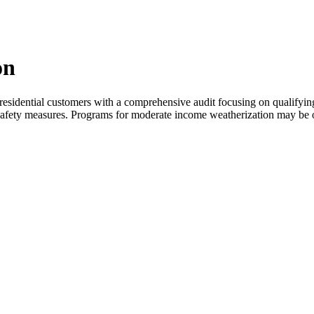
on
idential customers with a comprehensive audit focusing on qualifying e
‍‌‌​ ​ ‌​‌​​‍‌‌​ ​‍​ ​‍‌‍‌​‌‍‌​‌‍‌‌​ ​ ​ ‌ ‌‍‌‍‌‍‌‍​ ​​​ ​​​ ​​​ ​​​ ‍​​‍‌‌​ ​‍​ ​‍​‍‌‌​ ‌‌‌​‌​​‍ ‍‌‍​ ‌‍‍​‌‍‍‌‌‍ ​‌‍‌​‌ ​‍‌‍‌‌‌‍ ‍​‍‌‌​ ‌‌‌​​‍‌‌ ‌‍‍ ‌‍‌‌‌ ‍‌​‍‌‌​ ​ ‌​‌​​‍‌‌​ ​ ‌​‌​​‍‌‌​ ​‍​ ​‍​ ​​‌‍​ ​ ‌​‌‍‌‌‌‍‌‌‌‍‌​‌‍​‌​ ‌ ​ ‌​‌‍​ ​ ​​‌‍​‍​‍‌‌​ ​‍​ ​‍​‍‌‌​ ‌‌‌​‌​​‍ ‍‌ ‌​‌‍‌‌‌ ‍​‌ ‌​​ ‌‍​‍‌‍​‌‌ ​ ‌‍‌‌‌‌‌‌‌ ​‍‌‍ ​​ ‌‌‍‍​‌ ‌​‌ ‌​‌ ​​​‍‌‌​ ​ ‌​​‌​‍‌‌​ ​‍‌​‌‍​‍‌‌​ ​‍‌​‌‍‌‍ ​‌‍ ‌‍​ ‌‍​‌‌‍ ​‌‍‍​‌‍ ‌ ​ ‌ ‌​​‍‌‌​ ​ ‌​​‌​ ​ ​ ​ ​ ​ ​ ​ ​‍‌‍‌‍‍‌‌‍‌​​ ‌​ ‌​‌‍‌‌​ ‍​‌‍​ ​ ‌​​ ‌‍‌‍​‌​ ‍​​‍ ‌‌‍​‍‌‍‌‍​ ​‌‌‍​‌​‍ ‌​ ‌​​ ‌‍​ ​​​ ​ ​‍ ‌‌‍​‍​ ​​​ ‌‌​ ​​​‍ ‌​ ‌ ​ ‍‌​ ‌‍‌‍​‌‌‍​‍‌‍​‌‌‍‌‍‌‍​‍‌‍‌‌​ ‌​​ ‌‌​ ‍​​‍‌‍‌ ‌​‌ ‍‌‌ ​​‌‍‌‌​ ‌‌‍‍​‌‍‌‌‌‍ ​‌ ​​‌‌‌​‌‍ ‌ ​​‌‍‍‌‌‍​ ​‍‌‍‌ ​​‌‍​‌‌ ‌​‌‍‍​​ ‌‌‍​ ‌‍ ‌‍ ‍‌ ‌​‌‍‌‌‌‍ ‍‌ ‌​​‍‌‌​ ‌‌‌​​‍‌‌ ‌‍‍ ‌‍‌‌‌ ‍‌​‍‌‌​ ​ ‌​‌​​‍‌‌​ ​ ‌​‌​​‍‌‌​ ​‍​ ​‍‌‍‌​‌‍‌​‌‍‌‌​ ​ ​ ‌ ‌‍‌‍‌‍‌‍​ ​​​ ​​​ ​​​ 