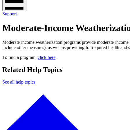
Support
Moderate-Income Weatherizati
Moderate-income weatherization programs provide moderate-income res
include other measures), as well as providing for required health and safety measures. Programs for moderate income weatherization may be offered through your utility. ​​​​‌ ‍ ​‍​‍‌‍ ‌ ​‍‌‍‍‌‌‍‌ ‌‍‍‌‌‍ ‍​‍​‍​ ‍‍​‍​‍‌ ​ ‌‍​‌‌‍ ‍‌‍‍‌‌ ‌​‌ ‍‌​‍ ‍‌‍‍‌‌‍ ​‍​‍​‍ ​​‍​‍‌‍‍​‌ ​‍‌‍‌‌‌‍‌‍​‍​‍​ ‍‍​‍​‍‌‍‍​‌ ‌​‌ ‌​‌ ​​​ ‍‍​‍ ​‍ ‌‍ ​‌‍ ‌‍​ ‌‍​‌‌‍ ​‌‍‍​‌‍ ‌ ​ ‌ ‌​​ ‍‍​ ​ ​ ​ ​ ​ ​ ​ ​‍ ‌‍‍‌‌‍ ‍‌ ‌​‌‍‌‌‌‍ ‍‌ ‌​​‍ ‌‍‌‌‌‍‌​‌‍‍‌‌ ‌​​‍ ‌‍ ‌‌‍ ‌‍‌​‌‍‌‌​ ‌‌ ​​‌ ​‍‌‍‌‌‌ ​ ‌‍‌‌‌‍ ‍‌ ‌​‌‍​‌‌ ‌​‌‍‍‌‌‍ ‌‍ ‍​ ‍ ‌‍‍‌‌‍‌​​ ‌​ ‌​‌‍‌‌​ ‍​‌‍​ ​ ‌​​ ‌‍‌‍​‌​ ‍​​‍ ‌‌‍​‍‌‍‌‍​ ​‌‌‍​‌​‍ ‌​ ‌​​ ‌‍​ ​​​ ​ ​‍ ‌‌‍​‍​ ​​​ ‌‌​ ​​​‍ ‌​ ‌ ​ ‍‌​ ‌‍‌‍​‌‌‍​‍‌‍​‌‌‍‌‍‌‍​‍‌‍‌‌​ ‌​​ ‌‌​ ‍​​ ‍ ‌ ‌​‌ ‍‌‌ ​​‌‍‌‌​ ‌‌‍‍​‌‍‌‌‌‍ ​‌ ​​‌‌‌​‌‍ ‌ ​​‌‍‍‌‌‍​ ​ ‍ ‌ ​​‌‍​‌‌ ‌​‌‍‍​​ ‌‌‍​ ‌‍ ‌‍ ‍‌ ‌​‌‍‌‌‌‍ ‍‌ ‌​​‍‌‌​ ‌‌‌​​‍‌‌ ‌‍‍ ‌‍‌‌‌ ‍‌​‍‌‌​ ​ ‌​‌​​
To find a program, ​​​​‌ ‍ ​‍​‍‌‍ ‌ ​‍‌‍‍‌‌‍‌ ‌‍‍‌‌‍ ‍​‍​‍​ ‍‍​‍​‍‌ ​ ‌‍​‌‌‍ ‍‌‍‍‌‌ ‌​‌ ‍‌​‍ ‍‌‍‍‌‌‍ ​‍​‍​‍ ​​‍​‍‌‍‍​‌ ​‍‌‍‌‌‌‍‌‍​‍​‍​ ‍‍​‍​‍‌‍‍​‌ ‌​‌ ‌​‌ ​​​ ‍‍​‍ ​‍ ‌‍ ​‌‍ ‌‍​ ‌‍​‌‌‍ ​‌‍‍​‌‍ ‌ ​ ‌ ‌​​ ‍‍​ ​ ​ ​ ​ ​ ​ ​ ​‍ ‌‍‍‌‌‍ ‍‌ ‌​‌‍‌‌‌‍ ‍‌ ‌​​‍ ‌‍‌‌‌‍‌​‌‍‍‌‌ ‌​​‍ ‌‍ ‌‌‍ ‌‍‌​‌‍‌‌​ ‌‌ ​​‌ ​‍‌‍‌‌‌ ​ ‌‍‌‌‌‍ ‍‌ ‌​‌‍​‌‌ ‌​‌‍‍‌‌‍ ‌‍ ‍​ ‍ ‌‍‍‌‌‍‌​​ ‌​ ‌​‌‍‌‌​ ‍​‌‍​ ​ ‌​​ ‌‍‌‍​‌​ ‍​​‍ ‌‌‍​‍‌‍‌‍​ ​‌‌‍​‌​‍ ‌​ ‌​​ ‌‍​ ​​​ ​ ​‍ ‌‌‍​‍​ ​​​ ‌‌​ ​​​‍ ‌​ ‌ ​ ‍‌​ ‌‍‌‍​‌‌‍​‍‌‍​‌‌‍‌‍‌‍​‍‌‍‌‌​ ‌​​ ‌‌​ ‍​​ ‍ ‌ ‌​‌ ‍‌‌ ​​‌‍‌‌​ ‌‌‍‍​‌‍‌‌‌‍ ​‌ ​​‌‌‌​‌‍ ‌ ​​‌‍‍‌‌‍​ ​ ‍ ‌ ​​‌‍​‌‌ ‌​‌‍‍​​ ‌‌‍​ ‌‍ ‌‍ ‍‌ ‌​‌‍‌‌‌‍ ‍‌ ‌​​‍‌‌​ ‌‌‌​​‍‌‌ ‌‍‍ ‌‍‌‌‌ ‍‌​‍‌‌​ ​ ‌​‌​​‍‌‌​ ​ ‌​‌​​‍‌‌​ ​‍​ ​‍‌‍‌‍​ ‌‌‌‍​‍‌‍‌‌‌‍‌‌​ ​​​ ​ ​ ‍​‌‍​ ​ ‍‌​ ​​​ ​‍​‍‌‌​ ​‍​ ​‍​‍‌‌​ ‌‌‌​‌​​‍ ‍‌‍​ ‌‍‍​‌‍‍‌‌‍ ​‌‍‌​‌ ​‍‌‍‌‌‌‍ ‍​‍‌‌​ ‌‌‌​​‍‌‌ ‌‍‍ ‌‍‌‌‌ ‍‌​‍‌‌​ ​ ‌​‌​​‍‌‌​ ​ ‌​‌​​‍‌‌​ ​‍​ ​‍​ ​​‌‍​ ​ ‌​‌‍‌‌‌‍‌‌‌‍‌​‌‍​‌​ ‌ ​ ‌​‌‍​ ​ ​​‌‍​‍​‍‌‌​ ​‍​ ​‍​‍‌‌​ ‌‌‌​‌​​‍ ‍‌ ‌​‌‍‌‌‌ ‍​‌ ‌​​ ‌‍​‍‌‍​‌‌ ​ ‌‍‌‌‌‌‌‌‌ ​‍‌‍ ​​ ‌‌‍‍​‌ ‌​‌ ‌​‌ ​​​‍‌‌​ ​ ‌​​‌​‍‌‌​ ​‍‌​‌‍​‍‌‌​ ​‍‌​‌‍‌‍ ​‌‍ ‌‍​ ‌‍​‌‌‍ ​‌‍‍​‌‍ ‌ ​ ‌ ‌​​‍‌‌​ ​ ‌​​‌​ ​ ​ ​ ​ ​ ​ ​ ​‍‌‍‌‍‍‌‌‍‌​​ ‌​ ‌​‌‍‌‌​ ‍​‌‍​ ​ ‌​​ ‌‍‌‍​‌​ ‍​​‍ ‌‌‍​‍‌‍‌‍​ ​‌‌‍​‌​‍ ‌​ ‌​​ ‌‍​ ​​​ ​ ​‍ ‌‌‍​‍​ ​​​ ‌‌​ ​​​‍ ‌​ ‌ ​ ‍‌​ ‌‍‌‍​‌‌‍​‍‌‍​‌‌‍‌‍‌‍​‍‌‍‌‌​ ‌​​ ‌‌​ ‍​​‍‌‍‌ ‌​‌ ‍‌‌ ​​‌‍‌‌​ ‌‌‍‍​‌‍‌‌‌‍ ​‌ ​​‌‌‌​‌‍ ‌ ​​‌‍‍‌‌‍​ ​‍‌‍‌ ​​‌‍​‌‌ ‌​‌‍‍​​ ‌‌‍​ ‌‍ ‌‍ ‍‌ ‌​‌‍‌‌‌‍ ‍‌ ‌​​‍‌‌​ ‌‌‌​​‍‌‌ ‌‍‍ ‌‍‌‌‌ ‍‌​‍‌‌​ ​ ‌​‌​​‍‌‌​ ​ ‌​‌​​‍‌‌​ ​‍​ ​‍‌‍‌‍​ ‌‌‌‍​‍‌‍‌‌‌‍‌‌​ ​​​ ​ ​ ‍​‌‍​ ​ ‍‌​ ​​​ ​‍​‍‌‌​ ​‍​ ​‍​‍‌‌​ ‌‌‌​‌​​‍ ‍‌‍​ ‌‍‍​‌‍‍‌‌‍ ​‌‍‌​‌ ​‍‌‍‌‌‌‍ ‍​‍‌‌​ ‌‌‌​​‍‌‌ ‌‍‍ ‌‍‌‌‌ ‍‌​‍‌‌​ ​ ‌​‌​​‍‌‌​ ​ ‌​‌​​‍‌‌​ ​‍​ ​‍​ ​​‌‍​ ​ ‌​‌‍‌‌‌‍‌‌‌‍‌​‌‍​‌​ ‌ ​ ‌​‌‍​ ​ ​​‌‍​‍​‍‌‌​ ​‍​ ​‍​‍‌‌​ ‌‌‌​‌​​‍ ‍‌ ‌​‌‍‌‌‌ ‍​‌ ‌​​‍‌‍‌ ​​‌‍‌‌‌ ​‍‌ ​ ‌ ​​‌‍‌‌‌‍​ ‌ ‌​‌‍‍‌‌ ‌‍‌‍‌‌​ ‌‌ ​​‌ ‌‌‌‍​‍‌‍ ​‌‍‍‌‌ ​ ‌‍‍​‌‍‌‌‌‍‌​​‍​‍‌ ‌
click here
.​​​​‌ ‍ ​‍​‍‌‍ ‌ ​‍‌‍‍‌‌‍‌ ‌‍‍‌‌‍ ‍​‍​‍​ ‍‍​‍​‍‌ ​ ‌‍​‌‌‍ ‍‌‍‍‌‌ ‌​‌ ‍‌​‍ ‍‌‍‍‌‌‍ ​‍​‍​‍ ​​‍​‍‌‍‍​‌ ​‍‌‍‌‌‌‍‌‍​‍​‍​ ‍‍​‍​‍‌‍‍​‌ ‌​‌ ‌​‌ ​​​ ‍‍​‍ ​‍ ‌‍ ​‌‍ ‌‍​ ‌‍​‌‌‍ ​‌‍‍​‌‍ ‌ ​ ‌ ‌​​ ‍‍​ ​ ​ ​ ​ ​ ​ ​ ​‍ ‌‍‍‌‌‍ ‍‌ ‌​‌‍‌‌‌‍ ‍‌ ‌​​‍ ‌‍‌‌‌‍‌​‌‍‍‌‌ ‌​​‍ ‌‍ ‌‌‍ ‌‍‌​‌‍‌‌​ ‌‌ ​​‌ ​‍‌‍‌‌‌ ​ ‌‍‌‌‌‍ ‍‌ ‌​‌‍​‌‌ ‌​‌‍‍‌‌‍ ‌‍ ‍​ ‍ ‌‍‍‌‌‍‌​​ ‌​ ‌​‌‍‌‌​ ‍​‌‍​ ​ ‌​​ ‌‍‌‍​‌​ ‍​​‍ ‌‌‍​‍‌‍‌‍​ ​‌‌‍​‌​‍ ‌​ ‌​​ ‌‍​ ​​​ ​ ​‍ ‌‌‍​‍​ ​​​ ‌‌​ ​​​‍ ‌​ ‌ ​ ‍‌​ ‌‍‌‍​‌‌‍​‍‌‍​‌‌‍‌‍‌‍​‍‌‍‌‌​ ‌​​ ‌‌​ ‍​​ ‍ ‌ ‌​‌ ‍‌‌ ​​‌‍‌‌​ ‌‌‍‍​‌‍‌‌‌‍ ​‌ ​​‌‌‌​‌‍ ‌ ​​‌‍‍‌‌‍​ ​ ‍ ‌ ​​‌‍​‌‌ ‌​‌‍‍​​ ‌‌‍​ ‌‍ ‌‍ ‍‌ ‌​‌‍‌‌‌‍ ‍‌ ‌​​‍‌‌​ ‌‌‌​​‍‌‌ ‌‍‍ ‌‍‌‌‌ ‍‌​‍‌‌​ ​ ‌​‌​​‍‌‌​ ​ ‌​‌​​‍‌‌​ ​‍​ ​‍‌‍‌‍​ ‌‌‌‍​‍‌‍‌‌‌‍‌‌​ ​​​ ​ ​ ‍​‌‍​ ​ ‍‌​ ​​​ ​‍​‍‌‌​ ​‍​ ​‍​‍‌‌​ ‌‌‌​‌​​‍ ‍‌‍​ ‌‍‍​‌‍‍‌‌‍ ​‌‍‌​‌ ​‍‌‍‌‌‌‍ ‍​‍‌‌​ ‌‌‌​​‍‌‌ ‌‍‍ ‌‍‌‌‌ ‍‌​‍‌‌​ ​ ‌​‌​​‍‌‌​ ​ ‌​‌​​‍‌‌​ ​‍​ ​‍‌‍​‍​ ‌ ​ ‍​‌‍​ ​ ​ ​ ‌​‌‍‌‌‌‍‌‍​ ‌‍‌‍‌‌​ ‌‍​ ‌ ​‍‌‌​ ​‍​ ​‍​‍‌‌​ ‌‌‌​‌​​‍ ‍‌ ‌​‌‍‌‌‌ ‍​‌ ‌​​ ‌‍​‍‌‍​‌‌ ​ ‌‍‌‌‌‌‌‌‌ ​‍‌‍ ​​ ‌‌‍‍​‌ ‌​‌ ‌​‌ ​​​‍‌‌​ ​ ‌​​‌​‍‌‌​ ​‍‌​‌‍​‍‌‌​ ​‍‌​‌‍‌‍ ​‌‍ ‌‍​ ‌‍​‌‌‍ ​‌‍‍​‌‍ ‌ ​ ‌ ‌​​‍‌‌​ ​ ‌​​‌​ ​ ​ ​ ​ ​ ​ ​ ​‍‌‍‌‍‍‌‌‍‌​​ ‌​ ‌​‌‍‌‌​ ‍​‌‍​ ​ ‌​​ ‌‍‌‍​‌​ ‍​​‍ ‌‌‍​‍‌‍‌‍​ ​‌‌‍​‌​‍ ‌​ ‌​​ ‌‍​ ​​​ ​ ​‍ ‌‌‍​‍​ ​​​ ‌‌​ ​​​‍ ‌​ ‌ ​ ‍‌​ ‌‍‌‍​‌‌‍​‍‌‍​‌‌‍‌‍‌‍​‍‌‍‌‌​ ‌​​ ‌‌​ ‍​​‍‌‍‌ ‌​‌ ‍‌‌ ​​‌‍‌‌​ ‌‌‍‍​‌‍‌‌‌‍ ​‌ ​​‌‌‌​‌‍ ‌ ​​‌‍‍‌‌‍​ ​‍‌‍‌ ​​‌‍​‌‌ ‌​‌‍‍​​ ‌‌‍​ ‌‍ ‌‍ ‍‌ ‌​‌‍‌‌‌‍ ‍‌ ‌​​‍‌‌​ ‌‌‌​​‍‌‌ ‌‍‍ ‌‍‌‌‌ ‍‌​‍‌‌​ ​ ‌​‌​​‍‌‌​ ​ ‌​‌​​‍‌‌​ ​‍​ ​‍‌‍‌‍​ ‌‌‌‍​‍‌‍‌‌‌‍‌‌​ ​​​ ​ ​ ‍​‌‍​ ​ ‍‌​ ​​​ ​‍​‍‌‌​ ​‍​ ​‍​‍‌‌​ ‌‌‌​‌​​‍ ‍‌‍​ ‌‍‍​‌‍‍‌‌‍ ​‌‍‌​‌ ​‍‌‍‌‌‌‍ ‍​‍‌‌​ ‌‌‌​​‍‌‌ ‌‍‍ ‌‍‌‌‌ ‍‌​‍‌‌​ ​ ‌​‌​​‍‌‌​ ​ ‌​‌​​‍‌‌​ ​‍​ ​‍‌‍​‍​ ‌ ​ ‍​‌‍​ ​ ​ ​ ‌​‌‍‌‌‌‍‌‍​ ‌‍‌‍‌‌​ ‌‍​ ‌ ​‍‌‌​ ​‍​ ​‍​‍‌‌​ ‌‌‌​‌​​‍ ‍‌ ‌​‌‍‌‌‌ ‍​‌ ‌​​‍‌‍‌ ​​‌‍‌‌‌ ​‍‌ ​ ‌ ​​‌‍‌‌‌‍​ ‌ ‌​‌‍‍‌‌ ‌‍‌‍‌‌​ ‌‌ ​​‌ ‌‌‌‍​‍‌‍ ​‌‍‍‌‌ ​ ‌‍‍​‌‍‌‌‌‍‌​​‍​‍‌ ‌
Related Help Topics
See all help topics