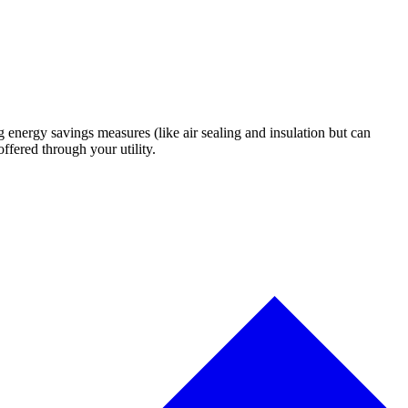
nergy savings measures (like air sealing and insulation but can
​​​ ‍​​‍‌‌​ ​‍​ ​‍​‍‌‌​ ‌‌‌​‌​​‍ ‍‌‍​ ‌‍‍​‌‍‍‌‌‍ ​‌‍‌​‌ ​‍‌‍‌‌‌‍ ‍​‍‌‌​ ‌‌‌​​‍‌‌ ‌‍‍ ‌‍‌‌‌ ‍‌​‍‌‌​ ​ ‌​‌​​‍‌‌​ ​ ‌​‌​​‍‌‌​ ​‍​ ​‍​ ​​‌‍​ ​ ‌​‌‍‌‌‌‍‌‌‌‍‌​‌‍​‌​ ‌ ​ ‌​‌‍​ ​ ​​‌‍​‍​‍‌‌​ ​‍​ ​‍​‍‌‌​ ‌‌‌​‌​​‍ ‍‌ ‌​‌‍‌‌‌ ‍​‌ ‌​​‍‌‍‌ ​​‌‍‌‌‌ ​‍‌ ​ ‌ ​​‌‍‌‌‌‍​ ‌ ‌​‌‍‍‌‌ ‌‍‌‍‌‌​ ‌‌ ​​‌ ‌‌‌‍​‍‌‍ ​‌‍‍‌‌ ​ ‌‍‍​‌‍‌‌‌‍‌​​‍​‍‌ ‌