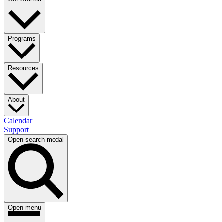
Programs​​​​‌ ‍ ​‍​‍‌‍ ‌ ​‍‌‍‍‌‌‍‌ ‌‍‍‌‌‍ ‍​‍​‍​ ‍‍​‍​‍‌ ​ ‌‍​‌‌‍ ‍‌‍‍‌‌ ‌​‌ ‍‌​‍ ‍‌‍‍‌‌‍ ​‍​‍​‍ ​​‍​‍‌‍‍​‌ ​‍‌‍‌‌‌‍‌‍​‍​‍​ ‍‍​‍​‍‌‍‍​‌ ‌​‌ ‌​‌ ​​​ ‍‍​‍ ​‍ ‌‍ ​‌‍ ‌‍​ ‌‍​‌‌‍ ​‌‍‍​‌‍ ‌ ​ ‌ ‌​​ ‍‍​ ​ ​ ​ ​ ​ ​ ​ ​‍ ‌‍‍‌‌‍ ‍‌ ‌​‌‍‌‌‌‍ ‍‌ ‌​​‍ ‌‍‌‌‌‍‌​‌‍‍‌‌ ‌​​‍ ‌‍ ‌‌‍ ‌‍‌​‌‍‌‌​ ‌‌ ​​‌ ​‍‌‍‌‌‌ ​ ‌‍‌‌‌‍ ‍‌ ‌​‌‍​‌‌ ‌​‌‍‍‌‌‍ ‌‍ ‍​ ‍ ‌‍‍‌‌‍‌​​ ‌‌ ​ ‌‍‍‌‌ ‌​‌‍‌‌‌​‍​‌‍‌‌‌‍​‌‌‍‌​‌‍‌‌‌ ​‍​ ‍ ‌ ‌​‌ ‍‌‌ ​​‌‍‌‌​ ‌‌‍‍​‌‍‌‌‌‍​‌‌‍‌​‌‍‌‌‌ ​‍​ ‍ ‌ ​​‌‍​‌‌ ‌​‌‍‍​​ ‌‌‍ ​‌‍‌‌‌‍‌‍‌ ‌​‌​ ‌‌‍‌‌‌‍ ‍‌ ‌‌‌ ​ ​‍‌‌​ ‌‌‌​​‍‌‌ ‌‍‍ ‌‍‌‌‌ ‍‌​‍‌‌​ ​ ‌​‌​​‍‌‌​ ​ ‌​‌​​‍‌‌​ ​‍​ ​‍​ ​ ‌‍‌​​ ‌​​ ​‌‌‍‌‌​ ‌​​ ​​​ ‌​‌‍‌‌‌‍‌​​ ​​​ ​​​‍‌‌​ ​‍​ ​‍​‍‌‌​ ‌‌‌​‌​​‍ ‍‌ ‌​‌‍‌‌‌ ‍​‌ ‌​​ ‌‍​‍‌‍​‌‌ ​ ‌‍‌‌‌‌‌‌‌ ​‍‌‍ ​​ ‌‌‍‍​‌ ‌​‌ ‌​‌ ​​​‍‌‌​ ​ ‌​​‌​‍‌‌​ ​‍‌​‌‍​‍‌‌​ ​‍‌​‌‍‌‍ ​‌‍ ‌‍​ ‌‍​‌‌‍ ​‌‍‍​‌‍ ‌ ​ ‌ ‌​​‍‌‌​ ​ ‌​​‌​ ​ ​ ​ ​ ​ ​ ​ ​‍‌‍‌‍‍‌‌‍‌​​ ‌‌ ​ ‌‍‍‌‌ ‌​‌‍‌‌‌​‍​‌‍‌‌‌‍​‌‌‍‌​‌‍‌‌‌ ​‍​‍‌‍‌ ‌​‌ ‍‌‌ ​​‌‍‌‌​ ‌‌‍‍​‌‍‌‌‌‍​‌‌‍‌​‌‍‌‌‌ ​‍​‍‌‍‌ ​​‌‍​‌‌ ‌​‌‍‍​​ ‌‌‍ ​‌‍‌‌‌‍‌‍‌ ‌​‌​ ‌‌‍‌‌‌‍ ‍‌ ‌‌‌ ​ ​‍‌‌​ ‌‌‌​​‍‌‌ ‌‍‍ ‌‍‌‌‌ ‍‌​‍‌‌​ ​ ‌​‌​​‍‌‌​ ​ ‌​‌​​‍‌‌​ ​‍​ ​‍​ ​ ‌‍‌​​ ‌​​ ​‌‌‍‌‌​ ‌​​ ​​​ ‌​‌‍‌‌‌‍‌​​ ​​​ ​​​‍‌‌​ ​‍​ ​‍​‍‌‌​ ‌‌‌​‌​​‍ ‍‌ ‌​‌‍‌‌‌ ‍​‌ ‌​​‍‌‍‌ ​​‌‍‌‌‌ ​‍‌ ​ ‌ ​​‌‍‌‌‌‍​ ‌ ‌​‌‍‍‌‌ ‌‍‌‍‌‌​ ‌‌ ​​‌ ‌‌‌‍​‍‌‍ ​‌‍‍‌‌ ​ ‌‍‍​‌‍‌‌‌‍‌​​‍​‍‌ ‌
Resources​​​​‌ ‍ ​‍​‍‌‍ ‌ ​‍‌‍‍‌‌‍‌ ‌‍‍‌‌‍ ‍​‍​‍​ ‍‍​‍​‍‌ ​ ‌‍​‌‌‍ ‍‌‍‍‌‌ ‌​‌ ‍‌​‍ ‍‌‍‍‌‌‍ ​‍​‍​‍ ​​‍​‍‌‍‍​‌ ​‍‌‍‌‌‌‍‌‍​‍​‍​ ‍‍​‍​‍‌‍‍​‌ ‌​‌ ‌​‌ ​​​ ‍‍​‍ ​‍ ‌‍ ​‌‍ ‌‍​ ‌‍​‌‌‍ ​‌‍‍​‌‍ ‌ ​ ‌ ‌​​ ‍‍​ ​ ​ ​ ​ ​ ​ ​ ​‍ ‌‍‍‌‌‍ ‍‌ ‌​‌‍‌‌‌‍ ‍‌ ‌​​‍ ‌‍‌‌‌‍‌​‌‍‍‌‌ ‌​​‍ ‌‍ ‌‌‍ ‌‍‌​‌‍‌‌​ ‌‌ ​​‌ ​‍‌‍‌‌‌ ​ ‌‍‌‌‌‍ ‍‌ ‌​‌‍​‌‌ ‌​‌‍‍‌‌‍ ‌‍ ‍​ ‍ ‌‍‍‌‌‍‌​​ ‌‌ ​ ‌‍‍‌‌ ‌​‌‍‌‌‌​‍​‌‍‌‌‌‍​‌‌‍‌​‌‍‌‌‌ ​‍​ ‍ ‌ ‌​‌ ‍‌‌ ​​‌‍‌‌​ ‌‌‍‍​‌‍‌‌‌‍​‌‌‍‌​‌‍‌‌‌ ​‍​ ‍ ‌ ​​‌‍​‌‌ ‌​‌‍‍​​ ‌‌‍ ​‌‍‌‌‌‍‌‍‌ ‌​‌​ ‌‌‍‌‌‌‍ ‍‌ ‌‌‌ ​ ​‍‌‌​ ‌‌‌​​‍‌‌ ‌‍‍ ‌‍‌‌‌ ‍‌​‍‌‌​ ​ ‌​‌​​‍‌‌​ ​ ‌​‌​​‍‌‌​ ​‍​ ​‍‌‍‌‍‌‍‌‍​ ‌​​ ‌‌‌‍‌‌​ ​ ‌‍‌‌‌‍​‌‌‍​ ​ ‍‌‌‍​ ​ ‍‌​‍‌‌​ ​‍​ ​‍​‍‌‌​ ‌‌‌​‌​​‍ ‍‌ ‌​‌‍‌‌‌ ‍​‌ ‌​​ ‌‍​‍‌‍​‌‌ ​ ‌‍‌‌‌‌‌‌‌ ​‍‌‍ ​​ ‌‌‍‍​‌ ‌​‌ ‌​‌ ​​​‍‌‌​ ​ ‌​​‌​‍‌‌​ ​‍‌​‌‍​‍‌‌​ ​‍‌​‌‍‌‍ ​‌‍ ‌‍​ ‌‍​‌‌‍ ​‌‍‍​‌‍ ‌ ​ ‌ ‌​​‍‌‌​ ​ ‌​​‌​ ​ ​ ​ ​ ​ ​ ​ ​‍‌‍‌‍‍‌‌‍‌​​ ‌‌ ​ ‌‍‍‌‌ ‌​‌‍‌‌‌​‍​‌‍‌‌‌‍​‌‌‍‌​‌‍‌‌‌ ​‍​‍‌‍‌ ‌​‌ ‍‌‌ ​​‌‍‌‌​ ‌‌‍‍​‌‍‌‌‌‍​‌‌‍‌​‌‍‌‌‌ ​‍​‍‌‍‌ ​​‌‍​‌‌ ‌​‌‍‍​​ ‌‌‍ ​‌‍‌‌‌‍‌‍‌ ‌​‌​ ‌‌‍‌‌‌‍ ‍‌ ‌‌‌ ​ ​‍‌‌​ ‌‌‌​​‍‌‌ ‌‍‍ ‌‍‌‌‌ ‍‌​‍‌‌​ ​ ‌​‌​​‍‌‌​ ​ ‌​‌​​‍‌‌​ ​‍​ ​‍‌‍‌‍‌‍‌‍​ ‌​​ ‌‌‌‍‌‌​ ​ ‌‍‌‌‌‍​‌‌‍​ ​ ‍‌‌‍​ ​ ‍‌​‍‌‌​ ​‍​ ​‍​‍‌‌​ ‌‌‌​‌​​‍ ‍‌ ‌​‌‍‌‌‌ ‍​‌ ‌​​‍‌‍‌ ​​‌‍‌‌‌ ​‍‌ ​ ‌ ​​‌‍‌‌‌‍​ ‌ ‌​‌‍‍‌‌ ‌‍‌‍‌‌​ ‌‌ ​​‌ ‌‌‌‍​‍‌‍ ​‌‍‍‌‌ ​ ‌‍‍​‌‍‌‌‌‍‌​​‍​‍‌ ‌
About​​​​‌ ‍ ​‍​‍‌‍ ‌ ​‍‌‍‍‌‌‍‌ ‌‍‍‌‌‍ ‍​‍​‍​ ‍‍​‍​‍‌ ​ ‌‍​‌‌‍ ‍‌‍‍‌‌ ‌​‌ ‍‌​‍ ‍‌‍‍‌‌‍ ​‍​‍​‍ ​​‍​‍‌‍‍​‌ ​‍‌‍‌‌‌‍‌‍​‍​‍​ ‍‍​‍​‍‌‍‍​‌ ‌​‌ ‌​‌ ​​​ ‍‍​‍ ​‍ ‌‍ ​‌‍ ‌‍​ ‌‍​‌‌‍ ​‌‍‍​‌‍ ‌ ​ ‌ ‌​​ ‍‍​ ​ ​ ​ ​ ​ ​ ​ ​‍ ‌‍‍‌‌‍ ‍‌ ‌​‌‍‌‌‌‍ ‍‌ ‌​​‍ ‌‍‌‌‌‍‌​‌‍‍‌‌ ‌​​‍ ‌‍ ‌‌‍ ‌‍‌​‌‍‌‌​ ‌‌ ​​‌ ​‍‌‍‌‌‌ ​ ‌‍‌‌‌‍ ‍‌ ‌​‌‍​‌‌ ‌​‌‍‍‌‌‍ ‌‍ ‍​ ‍ ‌‍‍‌‌‍‌​​ ‌‌ ​ ‌‍‍‌‌ ‌​‌‍‌‌‌​‍​‌‍‌‌‌‍​‌‌‍‌​‌‍‌‌‌ ​‍​ ‍ ‌ ‌​‌ ‍‌‌ ​​‌‍‌‌​ ‌‌‍‍​‌‍‌‌‌‍​‌‌‍‌​‌‍‌‌‌ ​‍​ ‍ ‌ ​​‌‍​‌‌ ‌​‌‍‍​​ ‌‌ ​‍‌‍‍‌‌‍‌ ‌‍‍​‌ ‌​‌​ ‌‌‍‌‌‌‍ ‍‌ ‌‌‌ ​ ​‍‌‌​ ‌‌‌​​‍‌‌ ‌‍‍ ‌‍‌‌‌ ‍‌​‍‌‌​ ​ ‌​‌​​‍‌‌​ ​ ‌​‌​​‍‌‌​ ​‍​ ​‍​ ​‌​ ‌​​ ​ ‌‍​ ​ ‌‍‌‍​ ​ ‌ ​ ‌ ‌‍​‌‌‍‌‍​ ‌‍‌‍‌​​‍‌‌​ ​‍​ ​‍​‍‌‌​ ‌‌‌​‌​​‍ ‍‌ ‌​‌‍‌‌‌ ‍​‌ ‌​​ ‌‍​‍‌‍​‌‌ ​ ‌‍‌‌‌‌‌‌‌ ​‍‌‍ ​​ ‌‌‍‍​‌ ‌​‌ ‌​‌ ​​​‍‌‌​ ​ ‌​​‌​‍‌‌​ ​‍‌​‌‍​‍‌‌​ ​‍‌​‌‍‌‍ ​‌‍ ‌‍​ ‌‍​‌‌‍ ​‌‍‍​‌‍ ‌ ​ ‌ ‌​​‍‌‌​ ​ ‌​​‌​ ​ ​ ​ ​ ​ ​ ​ ​‍‌‍‌‍‍‌‌‍‌​​ ‌‌ ​ ‌‍‍‌‌ ‌​‌‍‌‌‌​‍​‌‍‌‌‌‍​‌‌‍‌​‌‍‌‌‌ ​‍​‍‌‍‌ ‌​‌ ‍‌‌ ​​‌‍‌‌​ ‌‌‍‍​‌‍‌‌‌‍​‌‌‍‌​‌‍‌‌‌ ​‍​‍‌‍‌ ​​‌‍​‌‌ ‌​‌‍‍​​ ‌‌ ​‍‌‍‍‌‌‍‌ ‌‍‍​‌ ‌​‌​ ‌‌‍‌‌‌‍ ‍‌ ‌‌‌ ​ ​‍‌‌​ ‌‌‌​​‍‌‌ ‌‍‍ ‌‍‌‌‌ ‍‌​‍‌‌​ ​ ‌​‌​​‍‌‌​ ​ ‌​‌​​‍‌‌​ ​‍​ ​‍​ ​‌​ ‌​​ ​ ‌‍​ ​ ‌‍‌‍​ ​ ‌ ​ ‌ ‌‍​‌‌‍‌‍​ ‌‍‌‍‌​​‍‌‌​ ​‍​ ​‍​‍‌‌​ ‌‌‌​‌​​‍ ‍‌ ‌​‌‍‌‌‌ ‍​‌ ‌​​‍‌‍‌ ​​‌‍‌‌‌ ​‍‌ ​ ‌ ​​‌‍‌‌‌‍​ ‌ ‌​‌‍‍‌‌ ‌‍‌‍‌‌​ ‌‌ ​​‌ ‌‌‌‍​‍‌‍ ​‌‍‍‌‌ ​ ‌‍‍​‌‍‌‌‌‍‌​​‍​‍‌ ‌
Calendar​​​​‌ ‍ ​‍​‍‌‍ ‌ ​‍‌‍‍‌‌‍‌ ‌‍‍‌‌‍ ‍​‍​‍​ ‍‍​‍​‍‌ ​ ‌‍​‌‌‍ ‍‌‍‍‌‌ ‌​‌ ‍‌​‍ ‍‌‍‍‌‌‍ ​‍​‍​‍ ​​‍​‍‌‍‍​‌ ​‍‌‍‌‌‌‍‌‍​‍​‍​ ‍‍​‍​‍‌‍‍​‌ ‌​‌ ‌​‌ ​​​ ‍‍​‍ ​‍ ‌‍ ​‌‍ ‌‍​ ‌‍​‌‌‍ ​‌‍‍​‌‍ ‌ ​ ‌ ‌​​ ‍‍​ ​ ​ ​ ​ ​ ​ ​ ​‍ ‌‍‍‌‌‍ ‍‌ ‌​‌‍‌‌‌‍ ‍‌ ‌​​‍ ‌‍‌‌‌‍‌​‌‍‍‌‌ ‌​​‍ ‌‍ ‌‌‍ ‌‍‌​‌‍‌‌​ ‌‌ ​​‌ ​‍‌‍‌‌‌ ​ ‌‍‌‌‌‍ ‍‌ ‌​‌‍​‌‌ ‌​‌‍‍‌‌‍ ‌‍ ‍​ ‍ ‌‍‍‌‌‍‌​​ ‌‌ ​ ‌‍‍‌‌ ‌​‌‍‌‌‌​‍​‌‍‌‌‌‍​‌‌‍‌​‌‍‌‌‌ ​‍​ ‍ ‌ ‌​‌ ‍‌‌ ​​‌‍‌‌​ ‌‌‍‍​‌‍‌‌‌‍​‌‌‍‌​‌‍‌‌‌ ​‍​ ‍ ‌ ​​‌‍​‌‌ ‌​‌‍‍​​ ‌‌ ​‍‌‍‍‌‌‍‌ ‌‍‍​‌ ‌​‌​ ‌‌‍‌‌‌‍ ‍‌ ‌‌‌ ​ ​‍‌‌​ ‌‌‌​​‍‌‌ ‌‍‍ ‌‍‌‌‌ ‍‌​‍‌‌​ ​ ‌​‌​​‍‌‌​ ​ ‌​‌​​‍‌‌​ ​‍​ ​‍​ ‍​​ ​‌​ ​‍​ ‌ ​ ​​​ ​‍​ ​‍‌‍‌‍​ ‌​​ ‍​​ ​‍​ ​​​‍‌‌​ ​‍​ ​‍​‍‌‌​ ‌‌‌​‌​​‍ ‍‌ ‌​‌‍‌‌‌ ‍​‌ ‌​​ ‌‍​‍‌‍​‌‌ ​ ‌‍‌‌‌‌‌‌‌ ​‍‌‍ ​​ ‌‌‍‍​‌ ‌​‌ ‌​‌ ​​​‍‌‌​ ​ ‌​​‌​‍‌‌​ ​‍‌​‌‍​‍‌‌​ ​‍‌​‌‍‌‍ ​‌‍ ‌‍​ ‌‍​‌‌‍ ​‌‍‍​‌‍ ‌ ​ ‌ ‌​​‍‌‌​ ​ ‌​​‌​ ​ ​ ​ ​ ​ ​ ​ ​‍‌‍‌‍‍‌‌‍‌​​ ‌‌ ​ ‌‍‍‌‌ ‌​‌‍‌‌‌​‍​‌‍‌‌‌‍​‌‌‍‌​‌‍‌‌‌ ​‍​‍‌‍‌ ‌​‌ ‍‌‌ ​​‌‍‌‌​ ‌‌‍‍​‌‍‌‌‌‍​‌‌‍‌​‌‍‌‌‌ ​‍​‍‌‍‌ ​​‌‍​‌‌ ‌​‌‍‍​​ ‌‌ ​‍‌‍‍‌‌‍‌ ‌‍‍​‌ ‌​‌​ ‌‌‍‌‌‌‍ ‍‌ ‌‌‌ ​ ​‍‌‌​ ‌‌‌​​‍‌‌ ‌‍‍ ‌‍‌‌‌ ‍‌​‍‌‌​ ​ ‌​‌​​‍‌‌​ ​ ‌​‌​​‍‌‌​ ​‍​ ​‍​ ‍​​ ​‌​ ​‍​ ‌ ​ ​​​ ​‍​ ​‍‌‍‌‍​ ‌​​ ‍​​ ​‍​ ​​​‍‌‌​ ​‍​ ​‍​‍‌‌​ ‌‌‌​‌​​‍ ‍‌ ‌​‌‍‌‌‌ ‍​‌ ‌​​‍‌‍‌ ​​‌‍‌‌‌ ​‍‌ ​ ‌ ​​‌‍‌‌‌‍​ ‌ ‌​‌‍‍‌‌ ‌‍‌‍‌‌​ ‌‌ ​​‌ ‌‌‌‍​‍‌‍ ​‌‍‍‌‌ ​ ‌‍‍​‌‍‌‌‌‍‌​​‍​‍‌ ‌
Support​​​​‌ ‍ ​‍​‍‌‍ ‌ ​‍‌‍‍‌‌‍‌ ‌‍‍‌‌‍ ‍​‍​‍​ ‍‍​‍​‍‌ ​ ‌‍​‌‌‍ ‍‌‍‍‌‌ ‌​‌ ‍‌​‍ ‍‌‍‍‌‌‍ ​‍​‍​‍ ​​‍​‍‌‍‍​‌ ​‍‌‍‌‌‌‍‌‍​‍​‍​ ‍‍​‍​‍‌‍‍​‌ ‌​‌ ‌​‌ ​​​ ‍‍​‍ ​‍ ‌‍ ​‌‍ ‌‍​ ‌‍​‌‌‍ ​‌‍‍​‌‍ ‌ ​ ‌ ‌​​ ‍‍​ ​ ​ ​ ​ ​ ​ ​ ​‍ ‌‍‍‌‌‍ ‍‌ ‌​‌‍‌‌‌‍ ‍‌ ‌​​‍ ‌‍‌‌‌‍‌​‌‍‍‌‌ ‌​​‍ ‌‍ ‌‌‍ ‌‍‌​‌‍‌‌​ ‌‌ ​​‌ ​‍‌‍‌‌‌ ​ ‌‍‌‌‌‍ ‍‌ ‌​‌‍​‌‌ ‌​‌‍‍‌‌‍ ‌‍ ‍​ ‍ ‌‍‍‌‌‍‌​​ ‌‌ ​ ‌‍‍‌‌ ‌​‌‍‌‌‌​‍​‌‍‌‌‌‍​‌‌‍‌​‌‍‌‌‌ ​‍​ ‍ ‌ ‌​‌ ‍‌‌ ​​‌‍‌‌​ ‌‌‍‍​‌‍‌‌‌‍​‌‌‍‌​‌‍‌‌‌ ​‍​ ‍ ‌ ​​‌‍​‌‌ ‌​‌‍‍​​ ‌‌ ​‍‌‍‍‌‌‍‌ ‌‍‍​‌ ‌​‌​ ‌‌‍‌‌‌‍ ‍‌ ‌‌‌ ​ ​‍‌‌​ ‌‌‌​​‍‌‌ ‌‍‍ ‌‍‌‌‌ ‍‌​‍‌‌​ ​ ‌​‌​​‍‌‌​ ​ ‌​‌​​‍‌‌​ ​‍​ ​‍​ ‍​​ ​‍​ ‌ ‌‍‌‌​ ​‌‌‍​‍‌‍‌​​ ‍‌​ ‌​‌‍​ ​ ‌ ​ ‌ ​‍‌‌​ ​‍​ ​‍​‍‌‌​ ‌‌‌​‌​​‍ ‍‌ ‌​‌‍‌‌‌ ‍​‌ ‌​​ ‌‍​‍‌‍​‌‌ ​ ‌‍‌‌‌‌‌‌‌ ​‍‌‍ ​​ ‌‌‍‍​‌ ‌​‌ ‌​‌ ​​​‍‌‌​ ​ ‌​​‌​‍‌‌​ ​‍‌​‌‍​‍‌‌​ ​‍‌​‌‍‌‍ ​‌‍ ‌‍​ ‌‍​‌‌‍ ​‌‍‍​‌‍ ‌ ​ ‌ ‌​​‍‌‌​ ​ ‌​​‌​ ​ ​ ​ ​ ​ ​ ​ ​‍‌‍‌‍‍‌‌‍‌​​ ‌‌ ​ ‌‍‍‌‌ ‌​‌‍‌‌‌​‍​‌‍‌‌‌‍​‌‌‍‌​‌‍‌‌‌ ​‍​‍‌‍‌ ‌​‌ ‍‌‌ ​​‌‍‌‌​ ‌‌‍‍​‌‍‌‌‌‍​‌‌‍‌​‌‍‌‌‌ ​‍​‍‌‍‌ ​​‌‍​‌‌ ‌​‌‍‍​​ ‌‌ ​‍‌‍‍‌‌‍‌ ‌‍‍​‌ ‌​‌​ ‌‌‍‌‌‌‍ ‍‌ ‌‌‌ ​ ​‍‌‌​ ‌‌‌​​‍‌‌ ‌‍‍ ‌‍‌‌‌ ‍‌​‍‌‌​ ​ ‌​‌​​‍‌‌​ ​ ‌​‌​​‍‌‌​ ​‍​ ​‍​ ‍​​ ​‍​ ‌ ‌‍‌‌​ ​‌‌‍​‍‌‍‌​​ ‍‌​ ‌​‌‍​ ​ ‌ ​ ‌ ​‍‌‌​ ​‍​ ​‍​‍‌‌​ ‌‌‌​‌​​‍ ‍‌ ‌​‌‍‌‌‌ ‍​‌ ‌​​‍‌‍‌ ​​‌‍‌‌‌ ​‍‌ ​ ‌ ​​‌‍‌‌‌‍​ ‌ ‌​‌‍‍‌‌ ‌‍‌‍‌‌​ ‌‌ ​​‌ ‌‌‌‍​‍‌‍ ​‌‍‍‌‌ ​ ‌‍‍​‌‍‌‌‌‍‌​​‍​‍‌ ‌
Open search modal
Open menu