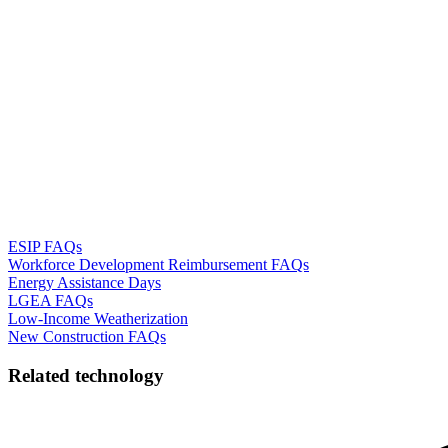
ESIP FAQs​​​​‌ ‍ ​‍​‍‌‍ ‌ ​‍‌‍‍‌‌‍‌ ‌‍‍‌‌‍ ‍​‍​‍​ ‍‍​‍​‍‌ ​ ‌‍​‌‌‍ ‍‌‍‍‌‌ ‌​‌ ‍‌​‍ ‍‌‍‍‌‌‍ ​‍​‍​‍ ​​‍​‍‌‍‍​‌ ​‍‌‍‌‌‌‍‌‍​‍​‍​ ‍‍​‍​‍‌‍‍​‌ ‌​‌ ‌​‌ ​​​ ‍‍​‍ ​‍ ‌‍ ​‌‍ ‌‍​ ‌‍​‌‌‍ ​‌‍‍​‌‍ ‌ ​ ‌ ‌​​ ‍‍​ ​ ​ ​ ​ ​ ​ ​ ​‍ ‌‍‍‌‌‍ ‍‌ ‌​‌‍‌‌‌‍ ‍‌ ‌​​‍ ‌‍‌‌‌‍‌​‌‍‍‌‌ ‌​​‍ ‌‍ ‌‌‍ ‌‍‌​‌‍‌‌​ ‌‌ ​​‌ ​‍‌‍‌‌‌ ​ ‌‍‌‌‌‍ ‍‌ ‌​‌‍​‌‌ ‌​‌‍‍‌‌‍ ‌‍ ‍​ ‍ ‌‍‍‌‌‍‌​​ ‌​ ​‌​ ‍‌​ ​​​ ‌ ‌‍‌​​ ​​​ ‌‌​ ‍​​‍ ‌​ ​​​ ​​​ ​‍‌‍​‌​‍ ‌​ ‌​​ ‌‍‌‍‌‌​ ‌‍​‍ ‌​ ‍‌​ ​‍​ ‌ ​ ​ ​‍ ‌​ ​ ​ ​​​ ​‌​ ‌‌​ ‌ ​ ‌‌​ ‍‌‌‍‌​‌‍‌‍​ ‌‍​ ‍​​ ‍​​ ‍ ‌ ‌​‌ ‍‌‌ ​​‌‍‌‌​ ‌‌‍‍​‌‍‌‌‌‍ ​‌ ​​‌‌‌​‌‍ ‌ ​​‌‍‍‌‌‍​ ​ ‍ ‌ ​​‌‍​‌‌ ‌​‌‍‍​​ ‌‌ ‌​‌‍‍‌‌ ‌​‌‍ ​‌‍‌‌​ ‌‍​‍‌‍​‌‌ ​ ‌‍‌‌‌‌‌‌‌ ​‍‌‍ ​​ ‌‌‍‍​‌ ‌​‌ ‌​‌ ​​​‍‌‌​ ​ ‌​​‌​‍‌‌​ ​‍‌​‌‍​‍‌‌​ ​‍‌​‌‍‌‍ ​‌‍ ‌‍​ ‌‍​‌‌‍ ​‌‍‍​‌‍ ‌ ​ ‌ ‌​​‍‌‌​ ​ ‌​​‌​ ​ ​ ​ ​ ​ ​ ​ ​‍‌‍‌‍‍‌‌‍‌​​ ‌​ ​‌​ ‍‌​ ​​​ ‌ ‌‍‌​​ ​​​ ‌‌​ ‍​​‍ ‌​ ​​​ ​​​ ​‍‌‍​‌​‍ ‌​ ‌​​ ‌‍‌‍‌‌​ ‌‍​‍ ‌​ ‍‌​ ​‍​ ‌ ​ ​ ​‍ ‌​ ​ ​ ​​​ ​‌​ ‌‌​ ‌ ​ ‌‌​ ‍‌‌‍‌​‌‍‌‍​ ‌‍​ ‍​​ ‍​​‍‌‍‌ ‌​‌ ‍‌‌ ​​‌‍‌‌​ ‌‌‍‍​‌‍‌‌‌‍ ​‌ ​​‌‌‌​‌‍ ‌ ​​‌‍‍‌‌‍​ ​‍‌‍‌ ​​‌‍​‌‌ ‌​‌‍‍​​ ‌‌ ‌​‌‍‍‌‌ ‌​‌‍ ​‌‍‌‌​‍‌‍‌ ​​‌‍‌‌‌ ​‍‌ ​ ‌ ​​‌‍‌‌‌‍​ ‌ ‌​‌‍‍‌‌ ‌‍‌‍‌‌​ ‌‌ ​​‌ ‌‌‌‍​‍‌‍ ​‌‍‍‌‌ ​ ‌‍‍​‌‍‌‌‌‍‌​​‍​‍‌ ‌
Workforce Development Reimbursement FAQs​​​​‌ ‍ ​‍​‍‌‍ ‌ ​‍‌‍‍‌‌‍‌ ‌‍‍‌‌‍ ‍​‍​‍​ ‍‍​‍​‍‌ ​ ‌‍​‌‌‍ ‍‌‍‍‌‌ ‌​‌ ‍‌​‍ ‍‌‍‍‌‌‍ ​‍​‍​‍ ​​‍​‍‌‍‍​‌ ​‍‌‍‌‌‌‍‌‍​‍​‍​ ‍‍​‍​‍‌‍‍​‌ ‌​‌ ‌​‌ ​​​ ‍‍​‍ ​‍ ‌‍ ​‌‍ ‌‍​ ‌‍​‌‌‍ ​‌‍‍​‌‍ ‌ ​ ‌ ‌​​ ‍‍​ ​ ​ ​ ​ ​ ​ ​ ​‍ ‌‍‍‌‌‍ ‍‌ ‌​‌‍‌‌‌‍ ‍‌ ‌​​‍ ‌‍‌‌‌‍‌​‌‍‍‌‌ ‌​​‍ ‌‍ ‌‌‍ ‌‍‌​‌‍‌‌​ ‌‌ ​​‌ ​‍‌‍‌‌‌ ​ ‌‍‌‌‌‍ ‍‌ ‌​‌‍​‌‌ ‌​‌‍‍‌‌‍ ‌‍ ‍​ ‍ ‌‍‍‌‌‍‌​​ ‌​ ​ ​ ​‍‌‍‌‍‌‍‌‍​ ‌ ‌‍​ ‌‍‌‌​ ‌‍​‍ ‌​ ​ ​ ​‍​ ​ ​ ​​​‍ ‌​ ‌​‌‍‌‍​ ​ ‌‍‌​​‍ ‌‌‍​‌‌‍​‍​ ​ ​ ‌ ​‍ ‌​ ​‌‌‍‌‍​ ‍​‌‍​ ​ ‍‌‌‍​‍​ ‌‌​ ‍​​ ‌‍‌‍​ ‌‍‌‍‌‍​‌​ ‍ ‌ ‌​‌ ‍‌‌ ​​‌‍‌‌​ ‌‌‍‍​‌‍‌‌‌‍ ​‌ ​​‌‌‌​‌‍ ‌ ​​‌‍‍‌‌‍​ ​ ‍ ‌ ​​‌‍​‌‌ ‌​‌‍‍​​ ‌‌ ‌​‌‍‍‌‌ ‌​‌‍ ​‌‍‌‌​ ‌‍​‍‌‍​‌‌ ​ ‌‍‌‌‌‌‌‌‌ ​‍‌‍ ​​ ‌‌‍‍​‌ ‌​‌ ‌​‌ ​​​‍‌‌​ ​ ‌​​‌​‍‌‌​ ​‍‌​‌‍​‍‌‌​ ​‍‌​‌‍‌‍ ​‌‍ ‌‍​ ‌‍​‌‌‍ ​‌‍‍​‌‍ ‌ ​ ‌ ‌​​‍‌‌​ ​ ‌​​‌​ ​ ​ ​ ​ ​ ​ ​ ​‍‌‍‌‍‍‌‌‍‌​​ ‌​ ​ ​ ​‍‌‍‌‍‌‍‌‍​ ‌ ‌‍​ ‌‍‌‌​ ‌‍​‍ ‌​ ​ ​ ​‍​ ​ ​ ​​​‍ ‌​ ‌​‌‍‌‍​ ​ ‌‍‌​​‍ ‌‌‍​‌‌‍​‍​ ​ ​ ‌ ​‍ ‌​ ​‌‌‍‌‍​ ‍​‌‍​ ​ ‍‌‌‍​‍​ ‌‌​ ‍​​ ‌‍‌‍​ ‌‍‌‍‌‍​‌​‍‌‍‌ ‌​‌ ‍‌‌ ​​‌‍‌‌​ ‌‌‍‍​‌‍‌‌‌‍ ​‌ ​​‌‌‌​‌‍ ‌ ​​‌‍‍‌‌‍​ ​‍‌‍‌ ​​‌‍​‌‌ ‌​‌‍‍​​ ‌‌ ‌​‌‍‍‌‌ ‌​‌‍ ​‌‍‌‌​‍‌‍‌ ​​‌‍‌‌‌ ​‍‌ ​ ‌ ​​‌‍‌‌‌‍​ ‌ ‌​‌‍‍‌‌ ‌‍‌‍‌‌​ ‌‌ ​​‌ ‌‌‌‍​‍‌‍ ​‌‍‍‌‌ ​ ‌‍‍​‌‍‌‌‌‍‌​​‍​‍‌ ‌
Energy Assistance Days​​​​‌ ‍ ​‍​‍‌‍ ‌ ​‍‌‍‍‌‌‍‌ ‌‍‍‌‌‍ ‍​‍​‍​ ‍‍​‍​‍‌ ​ ‌‍​‌‌‍ ‍‌‍‍‌‌ ‌​‌ ‍‌​‍ ‍‌‍‍‌‌‍ ​‍​‍​‍ ​​‍​‍‌‍‍​‌ ​‍‌‍‌‌‌‍‌‍​‍​‍​ ‍‍​‍​‍‌‍‍​‌ ‌​‌ ‌​‌ ​​​ ‍‍​‍ ​‍ ‌‍ ​‌‍ ‌‍​ ‌‍​‌‌‍ ​‌‍‍​‌‍ ‌ ​ ‌ ‌​​ ‍‍​ ​ ​ ​ ​ ​ ​ ​ ​‍ ‌‍‍‌‌‍ ‍‌ ‌​‌‍‌‌‌‍ ‍‌ ‌​​‍ ‌‍‌‌‌‍‌​‌‍‍‌‌ ‌​​‍ ‌‍ ‌‌‍ ‌‍‌​‌‍‌‌​ ‌‌ ​​‌ ​‍‌‍‌‌‌ ​ ‌‍‌‌‌‍ ‍‌ ‌​‌‍​‌‌ ‌​‌‍‍‌‌‍ ‌‍ ‍​ ‍ ‌‍‍‌‌‍‌​​ ‌​ ​ ‌‍‌‍​ ​ ​ ‌​​ ​ ‌‍‌​​ ‌ ​ ‌‍​‍ ‌‌‍​ ​ ‌‍‌‍​‍​ ​‍​‍ ‌​ ‌​​ ‌‌‌‍‌​​ ‍​​‍ ‌​ ‍​‌‍​‍‌‍‌‍‌‍​ ​‍ ‌‌‍‌​‌‍‌​​ ​‌​ ​​‌‍‌​‌‍​‌​ ‌‌​ ‌‍​ ​‌​ ‌‌​ ‍‌​ ‌​​ ‍ ‌ ‌​‌ ‍‌‌ ​​‌‍‌‌​ ‌‌‍‍​‌‍‌‌‌‍ ​‌ ​​‌‌‌​‌‍ ‌ ​​‌‍‍‌‌‍​ ​ ‍ ‌ ​​‌‍​‌‌ ‌​‌‍‍​​ ‌‌ ‌​‌‍‍‌‌ ‌​‌‍ ​‌‍‌‌​ ‌‍​‍‌‍​‌‌ ​ ‌‍‌‌‌‌‌‌‌ ​‍‌‍ ​​ ‌‌‍‍​‌ ‌​‌ ‌​‌ ​​​‍‌‌​ ​ ‌​​‌​‍‌‌​ ​‍‌​‌‍​‍‌‌​ ​‍‌​‌‍‌‍ ​‌‍ ‌‍​ ‌‍​‌‌‍ ​‌‍‍​‌‍ ‌ ​ ‌ ‌​​‍‌‌​ ​ ‌​​‌​ ​ ​ ​ ​ ​ ​ ​ ​‍‌‍‌‍‍‌‌‍‌​​ ‌​ ​ ‌‍‌‍​ ​ ​ ‌​​ ​ ‌‍‌​​ ‌ ​ ‌‍​‍ ‌‌‍​ ​ ‌‍‌‍​‍​ ​‍​‍ ‌​ ‌​​ ‌‌‌‍‌​​ ‍​​‍ ‌​ ‍​‌‍​‍‌‍‌‍‌‍​ ​‍ ‌‌‍‌​‌‍‌​​ ​‌​ ​​‌‍‌​‌‍​‌​ ‌‌​ ‌‍​ ​‌​ ‌‌​ ‍‌​ ‌​​‍‌‍‌ ‌​‌ ‍‌‌ ​​‌‍‌‌​ ‌‌‍‍​‌‍‌‌‌‍ ​‌ ​​‌‌‌​‌‍ ‌ ​​‌‍‍‌‌‍​ ​‍‌‍‌ ​​‌‍​‌‌ ‌​‌‍‍​​ ‌‌ ‌​‌‍‍‌‌ ‌​‌‍ ​‌‍‌‌​‍‌‍‌ ​​‌‍‌‌‌ ​‍‌ ​ ‌ ​​‌‍‌‌‌‍​ ‌ ‌​‌‍‍‌‌ ‌‍‌‍‌‌​ ‌‌ ​​‌ ‌‌‌‍​‍‌‍ ​‌‍‍‌‌ ​ ‌‍‍​‌‍‌‌‌‍‌​​‍​‍‌ ‌
LGEA FAQs​​​​‌ ‍ ​‍​‍‌‍ ‌ ​‍‌‍‍‌‌‍‌ ‌‍‍‌‌‍ ‍​‍​‍​ ‍‍​‍​‍‌ ​ ‌‍​‌‌‍ ‍‌‍‍‌‌ ‌​‌ ‍‌​‍ ‍‌‍‍‌‌‍ ​‍​‍​‍ ​​‍​‍‌‍‍​‌ ​‍‌‍‌‌‌‍‌‍​‍​‍​ ‍‍​‍​‍‌‍‍​‌ ‌​‌ ‌​‌ ​​​ ‍‍​‍ ​‍ ‌‍ ​‌‍ ‌‍​ ‌‍​‌‌‍ ​‌‍‍​‌‍ ‌ ​ ‌ ‌​​ ‍‍​ ​ ​ ​ ​ ​ ​ ​ ​‍ ‌‍‍‌‌‍ ‍‌ ‌​‌‍‌‌‌‍ ‍‌ ‌​​‍ ‌‍‌‌‌‍‌​‌‍‍‌‌ ‌​​‍ ‌‍ ‌‌‍ ‌‍‌​‌‍‌‌​ ‌‌ ​​‌ ​‍‌‍‌‌‌ ​ ‌‍‌‌‌‍ ‍‌ ‌​‌‍​‌‌ ‌​‌‍‍‌‌‍ ‌‍ ‍​ ‍ ‌‍‍‌‌‍‌​​ ‌​ ‌‌‌‍​ ‌‍​ ​ ‍​​ ‍‌‌‍‌​‌‍​‍​ ‌​​‍ ‌‌‍​‍​ ‌‌​ ​​‌‍‌‍​‍ ‌​ ‌​​ ‌‌‌‍‌‍​ ‌‌​‍ ‌​ ‍‌‌‍​‌‌‍‌​‌‍​ ​‍ ‌‌‍‌‍​ ‌​​ ​​​ ​‌​ ‌‌​ ​​​ ‌ ​ ‌​​ ‌‌​ ‍‌​ ‍‌​ ​‌​ ‍ ‌ ‌​‌ ‍‌‌ ​​‌‍‌‌​ ‌‌‍‍​‌‍‌‌‌‍ ​‌ ​​‌‌‌​‌‍ ‌ ​​‌‍‍‌‌‍​ ​ ‍ ‌ ​​‌‍​‌‌ ‌​‌‍‍​​ ‌‌ ‌​‌‍‍‌‌ ‌​‌‍ ​‌‍‌‌​ ‌‍​‍‌‍​‌‌ ​ ‌‍‌‌‌‌‌‌‌ ​‍‌‍ ​​ ‌‌‍‍​‌ ‌​‌ ‌​‌ ​​​‍‌‌​ ​ ‌​​‌​‍‌‌​ ​‍‌​‌‍​‍‌‌​ ​‍‌​‌‍‌‍ ​‌‍ ‌‍​ ‌‍​‌‌‍ ​‌‍‍​‌‍ ‌ ​ ‌ ‌​​‍‌‌​ ​ ‌​​‌​ ​ ​ ​ ​ ​ ​ ​ ​‍‌‍‌‍‍‌‌‍‌​​ ‌​ ‌‌‌‍​ ‌‍​ ​ ‍​​ ‍‌‌‍‌​‌‍​‍​ ‌​​‍ ‌‌‍​‍​ ‌‌​ ​​‌‍‌‍​‍ ‌​ ‌​​ ‌‌‌‍‌‍​ ‌‌​‍ ‌​ ‍‌‌‍​‌‌‍‌​‌‍​ ​‍ ‌‌‍‌‍​ ‌​​ ​​​ ​‌​ ‌‌​ ​​​ ‌ ​ ‌​​ ‌‌​ ‍‌​ ‍‌​ ​‌​‍‌‍‌ ‌​‌ ‍‌‌ ​​‌‍‌‌​ ‌‌‍‍​‌‍‌‌‌‍ ​‌ ​​‌‌‌​‌‍ ‌ ​​‌‍‍‌‌‍​ ​‍‌‍‌ ​​‌‍​‌‌ ‌​‌‍‍​​ ‌‌ ‌​‌‍‍‌‌ ‌​‌‍ ​‌‍‌‌​‍‌‍‌ ​​‌‍‌‌‌ ​‍‌ ​ ‌ ​​‌‍‌‌‌‍​ ‌ ‌​‌‍‍‌‌ ‌‍‌‍‌‌​ ‌‌ ​​‌ ‌‌‌‍​‍‌‍ ​‌‍‍‌‌ ​ ‌‍‍​‌‍‌‌‌‍‌​​‍​‍‌ ‌
Low-Income Weatherization​​​​‌ ‍ ​‍​‍‌‍ ‌ ​‍‌‍‍‌‌‍‌ ‌‍‍‌‌‍ ‍​‍​‍​ ‍‍​‍​‍‌ ​ ‌‍​‌‌‍ ‍‌‍‍‌‌ ‌​‌ ‍‌​‍ ‍‌‍‍‌‌‍ ​‍​‍​‍ ​​‍​‍‌‍‍​‌ ​‍‌‍‌‌‌‍‌‍​‍​‍​ ‍‍​‍​‍‌‍‍​‌ ‌​‌ ‌​‌ ​​​ ‍‍​‍ ​‍ ‌‍ ​‌‍ ‌‍​ ‌‍​‌‌‍ ​‌‍‍​‌‍ ‌ ​ ‌ ‌​​ ‍‍​ ​ ​ ​ ​ ​ ​ ​ ​‍ ‌‍‍‌‌‍ ‍‌ ‌​‌‍‌‌‌‍ ‍‌ ‌​​‍ ‌‍‌‌‌‍‌​‌‍‍‌‌ ‌​​‍ ‌‍ ‌‌‍ ‌‍‌​‌‍‌‌​ ‌‌ ​​‌ ​‍‌‍‌‌‌ ​ ‌‍‌‌‌‍ ‍‌ ‌​‌‍​‌‌ ‌​‌‍‍‌‌‍ ‌‍ ‍​ ‍ ‌‍‍‌‌‍‌​​ ‌​ ‌‍‌‍‌​​ ‌‍​ ​​‌‍‌‍‌‍‌​​ ​ ​ ‌ ​‍ ‌​ ‍​‌‍‌​​ ​ ​ ‍​​‍ ‌​ ‌​​ ​ ​ ​ ‌‍‌​​‍ ‌‌‍​‍​ ‍​‌‍​‌‌‍​‍​‍ ‌​ ‌‌​ ‌‌​ ‌‍‌‍‌​​ ​​‌‍​‌‌‍‌‌​ ​‌​ ​‌‌‍​‍‌‍​‌‌‍​‌​ ‍ ‌ ‌​‌ ‍‌‌ ​​‌‍‌‌​ ‌‌‍‍​‌‍‌‌‌‍ ​‌ ​​‌‌‌​‌‍ ‌ ​​‌‍‍‌‌‍​ ​ ‍ ‌ ​​‌‍​‌‌ ‌​‌‍‍​​ ‌‌ ‌​‌‍‍‌‌ ‌​‌‍ ​‌‍‌‌​ ‌‍​‍‌‍​‌‌ ​ ‌‍‌‌‌‌‌‌‌ ​‍‌‍ ​​ ‌‌‍‍​‌ ‌​‌ ‌​‌ ​​​‍‌‌​ ​ ‌​​‌​‍‌‌​ ​‍‌​‌‍​‍‌‌​ ​‍‌​‌‍‌‍ ​‌‍ ‌‍​ ‌‍​‌‌‍ ​‌‍‍​‌‍ ‌ ​ ‌ ‌​​‍‌‌​ ​ ‌​​‌​ ​ ​ ​ ​ ​ ​ ​ ​‍‌‍‌‍‍‌‌‍‌​​ ‌​ ‌‍‌‍‌​​ ‌‍​ ​​‌‍‌‍‌‍‌​​ ​ ​ ‌ ​‍ ‌​ ‍​‌‍‌​​ ​ ​ ‍​​‍ ‌​ ‌​​ ​ ​ ​ ‌‍‌​​‍ ‌‌‍​‍​ ‍​‌‍​‌‌‍​‍​‍ ‌​ ‌‌​ ‌‌​ ‌‍‌‍‌​​ ​​‌‍​‌‌‍‌‌​ ​‌​ ​‌‌‍​‍‌‍​‌‌‍​‌​‍‌‍‌ ‌​‌ ‍‌‌ ​​‌‍‌‌​ ‌‌‍‍​‌‍‌‌‌‍ ​‌ ​​‌‌‌​‌‍ ‌ ​​‌‍‍‌‌‍​ ​‍‌‍‌ ​​‌‍​‌‌ ‌​‌‍‍​​ ‌‌ ‌​‌‍‍‌‌ ‌​‌‍ ​‌‍‌‌​‍‌‍‌ ​​‌‍‌‌‌ ​‍‌ ​ ‌ ​​‌‍‌‌‌‍​ ‌ ‌​‌‍‍‌‌ ‌‍‌‍‌‌​ ‌‌ ​​‌ ‌‌‌‍​‍‌‍ ​‌‍‍‌‌ ​ ‌‍‍​‌‍‌‌‌‍‌​​‍​‍‌ ‌
New Construction FAQs​​​​‌ ‍ ​‍​‍‌‍ ‌ ​‍‌‍‍‌‌‍‌ ‌‍‍‌‌‍ ‍​‍​‍​ ‍‍​‍​‍‌ ​ ‌‍​‌‌‍ ‍‌‍‍‌‌ ‌​‌ ‍‌​‍ ‍‌‍‍‌‌‍ ​‍​‍​‍ ​​‍​‍‌‍‍​‌ ​‍‌‍‌‌‌‍‌‍​‍​‍​ ‍‍​‍​‍‌‍‍​‌ ‌​‌ ‌​‌ ​​​ ‍‍​‍ ​‍ ‌‍ ​‌‍ ‌‍​ ‌‍​‌‌‍ ​‌‍‍​‌‍ ‌ ​ ‌ ‌​​ ‍‍​ ​ ​ ​ ​ ​ ​ ​ ​‍ ‌‍‍‌‌‍ ‍‌ ‌​‌‍‌‌‌‍ ‍‌ ‌​​‍ ‌‍‌‌‌‍‌​‌‍‍‌‌ ‌​​‍ ‌‍ ‌‌‍ ‌‍‌​‌‍‌‌​ ‌‌ ​​‌ ​‍‌‍‌‌‌ ​ ‌‍‌‌‌‍ ‍‌ ‌​‌‍​‌‌ ‌​‌‍‍‌‌‍ ‌‍ ‍​ ‍ ‌‍‍‌‌‍‌​​ ‌‌‍​‍‌‍‌‌​ ​ ​ ‌​‌‍‌​​ ‍​​ ​‌​ ‌‍​‍ ‌​ ‌‍​ ‌ ​ ​‌​ ‌‍​‍ ‌​ ‌​​ ‌ ​ ​‌​ ‍‌​‍ ‌‌‍​‌​ ‌‌‌‍​‍​ ​​​‍ ‌‌‍​‍​ ‌ ​ ‌‌‌‍‌​​ ​‍​ ​‌​ ‌‍‌‍‌‍‌‍​‍‌‍​ ‌‍‌‌‌‍‌‌​ ‍ ‌ ‌​‌ ‍‌‌ ​​‌‍‌‌​ ‌‌‍‍​‌‍‌‌‌‍ ​‌ ​​‌‌‌​‌‍ ‌ ​​‌‍‍‌‌‍​ ​ ‍ ‌ ​​‌‍​‌‌ ‌​‌‍‍​​ ‌‌ ‌​‌‍‍‌‌ ‌​‌‍ ​‌‍‌‌​ ‌‍​‍‌‍​‌‌ ​ ‌‍‌‌‌‌‌‌‌ ​‍‌‍ ​​ ‌‌‍‍​‌ ‌​‌ ‌​‌ ​​​‍‌‌​ ​ ‌​​‌​‍‌‌​ ​‍‌​‌‍​‍‌‌​ ​‍‌​‌‍‌‍ ​‌‍ ‌‍​ ‌‍​‌‌‍ ​‌‍‍​‌‍ ‌ ​ ‌ ‌​​‍‌‌​ ​ ‌​​‌​ ​ ​ ​ ​ ​ ​ ​ ​‍‌‍‌‍‍‌‌‍‌​​ ‌‌‍​‍‌‍‌‌​ ​ ​ ‌​‌‍‌​​ ‍​​ ​‌​ ‌‍​‍ ‌​ ‌‍​ ‌ ​ ​‌​ ‌‍​‍ ‌​ ‌​​ ‌ ​ ​‌​ ‍‌​‍ ‌‌‍​‌​ ‌‌‌‍​‍​ ​​​‍ ‌‌‍​‍​ ‌ ​ ‌‌‌‍‌​​ ​‍​ ​‌​ ‌‍‌‍‌‍‌‍​‍‌‍​ ‌‍‌‌‌‍‌‌​‍‌‍‌ ‌​‌ ‍‌‌ ​​‌‍‌‌​ ‌‌‍‍​‌‍‌‌‌‍ ​‌ ​​‌‌‌​‌‍ ‌ ​​‌‍‍‌‌‍​ ​‍‌‍‌ ​​‌‍​‌‌ ‌​‌‍‍​​ ‌‌ ‌​‌‍‍‌‌ ‌​‌‍ ​‌‍‌‌​‍‌‍‌ ​​‌‍‌‌‌ ​‍‌ ​ ‌ ​​‌‍‌‌‌‍​ ‌ ‌​‌‍‍‌‌ ‌‍‌‍‌‌​ ‌‌ ​​‌ ‌‌‌‍​‍‌‍ ​‌‍‍‌‌ ​ ‌‍‍​‌‍‌‌‌‍‌​​‍​‍‌ ‌
Related technology