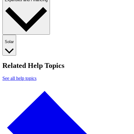
Solar​​​​‌ ‍ ​‍​‍‌‍ ‌ ​‍‌‍‍‌‌‍‌ ‌‍‍‌‌‍ ‍​‍​‍​ ‍‍​‍​‍‌ ​ ‌‍​‌‌‍ ‍‌‍‍‌‌ ‌​‌ ‍‌​‍ ‍‌‍‍‌‌‍ ​‍​‍​‍ ​​‍​‍‌‍‍​‌ ​‍‌‍‌‌‌‍‌‍​‍​‍​ ‍‍​‍​‍‌‍‍​‌ ‌​‌ ‌​‌ ​​​ ‍‍​‍ ​‍ ‌‍ ​‌‍ ‌‍​ ‌‍​‌‌‍ ​‌‍‍​‌‍ ‌ ​ ‌ ‌​​ ‍‍​ ​ ​ ​ ​ ​ ​ ​ ​‍ ‌‍‍‌‌‍ ‍‌ ‌​‌‍‌‌‌‍ ‍‌ ‌​​‍ ‌‍‌‌‌‍‌​‌‍‍‌‌ ‌​​‍ ‌‍ ‌‌‍ ‌‍‌​‌‍‌‌​ ‌‌ ​​‌ ​‍‌‍‌‌‌ ​ ‌‍‌‌‌‍ ‍‌ ‌​‌‍​‌‌ ‌​‌‍‍‌‌‍ ‌‍ ‍​ ‍ ‌‍‍‌‌‍‌​​ ‌​ ​‌​ ‍‌​ ​​​ ‌ ‌‍‌​​ ​​​ ‌‌​ ‍​​‍ ‌​ ​​​ ​​​ ​‍‌‍​‌​‍ ‌​ ‌​​ ‌‍‌‍‌‌​ ‌‍​‍ ‌​ ‍‌​ ​‍​ ‌ ​ ​ ​‍ ‌​ ​ ​ ​​​ ​‌​ ‌‌​ ‌ ​ ‌‌​ ‍‌‌‍‌​‌‍‌‍​ ‌‍​ ‍​​ ‍​​ ‍ ‌ ‌​‌ ‍‌‌ ​​‌‍‌‌​ ‌‌‍‍​‌‍‌‌‌‍ ​‌ ​​‌‌‌​‌‍ ‌ ​​‌‍‍‌‌‍​ ​ ‍ ‌ ​​‌‍​‌‌ ‌​‌‍‍​​ ‌‌‍​ ‌‍ ‌‍ ‍‌ ‌​‌‍‌‌‌‍ ‍‌ ‌​​‍‌‌​ ‌‌‌​​‍‌‌ ‌‍‍ ‌‍‌‌‌ ‍‌​‍‌‌​ ​ ‌​‌​​‍‌‌​ ​ ‌​‌​​‍‌‌​ ​‍​ ​‍​ ​ ‌‍​‌‌‍​‌​ ‍‌‌‍‌‍‌‍‌‌​ ‌‌​ ​ ​ ​​​ ​​‌‍‌‌​ ‌‍​‍‌‌​ ​‍​ ​‍​‍‌‌​ ‌‌‌​‌​​‍ ‍‌‍‍‌‌ ‌​‌‍‌‌‌‍ ‌‌ ​ ​‍‌‌​ ‌‌‌​​‍‌‌ ‌‍‍ ‌‍‌‌‌ ‍‌​‍‌‌​ ​ ‌​‌​​‍‌‌​ ​ ‌​‌​​‍‌‌​ ​‍​ ​‍​ ‌‍‌‍‌​‌‍​ ‌‍‌‍‌‍‌​‌‍‌‍‌‍​‍​ ​‍​ ​‍​ ‌‌‌‍‌‌​ ‌ ​‍‌‌​ ​‍​ ​‍​‍‌‌​ ‌‌‌​‌​​‍ ‍‌‍‍​‌‍‌‌‌‍​‌‌‍‌​‌‍‍‌‌‍ ‍‌‍‌ ​ ‌‍​‍‌‍​‌‌ ​ ‌‍‌‌‌‌‌‌‌ ​‍‌‍ ​​ ‌‌‍‍​‌ ‌​‌ ‌​‌ ​​​‍‌‌​ ​ ‌​​‌​‍‌‌​ ​‍‌​‌‍​‍‌‌​ ​‍‌​‌‍‌‍ ​‌‍ ‌‍​ ‌‍​‌‌‍ ​‌‍‍​‌‍ ‌ ​ ‌ ‌​​‍‌‌​ ​ ‌​​‌​ ​ ​ ​ ​ ​ ​ ​ ​‍‌‍‌‍‍‌‌‍‌​​ ‌​ ​‌​ ‍‌​ ​​​ ‌ ‌‍‌​​ ​​​ ‌‌​ ‍​​‍ ‌​ ​​​ ​​​ ​‍‌‍​‌​‍ ‌​ ‌​​ ‌‍‌‍‌‌​ ‌‍​‍ ‌​ ‍‌​ ​‍​ ‌ ​ ​ ​‍ ‌​ ​ ​ ​​​ ​‌​ ‌‌​ ‌ ​ ‌‌​ ‍‌‌‍‌​‌‍‌‍​ ‌‍​ ‍​​ ‍​​‍‌‍‌ ‌​‌ ‍‌‌ ​​‌‍‌‌​ ‌‌‍‍​‌‍‌‌‌‍ ​‌ ​​‌‌‌​‌‍ ‌ ​​‌‍‍‌‌‍​ ​‍‌‍‌ ​​‌‍​‌‌ ‌​‌‍‍​​ ‌‌‍​ ‌‍ ‌‍ ‍‌ ‌​‌‍‌‌‌‍ ‍‌ ‌​​‍‌‌​ ‌‌‌​​‍‌‌ ‌‍‍ ‌‍‌‌‌ ‍‌​‍‌‌​ ​ ‌​‌​​‍‌‌​ ​ ‌​‌​​‍‌‌​ ​‍​ ​‍​ ​ ‌‍​‌‌‍​‌​ ‍‌‌‍‌‍‌‍‌‌​ ‌‌​ ​ ​ ​​​ ​​‌‍‌‌​ ‌‍​‍‌‌​ ​‍​ ​‍​‍‌‌​ ‌‌‌​‌​​‍ ‍‌‍‍‌‌ ‌​‌‍‌‌‌‍ ‌‌ ​ ​‍‌‌​ ‌‌‌​​‍‌‌ ‌‍‍ ‌‍‌‌‌ ‍‌​‍‌‌​ ​ ‌​‌​​‍‌‌​ ​ ‌​‌​​‍‌‌​ ​‍​ ​‍​ ‌‍‌‍‌​‌‍​ ‌‍‌‍‌‍‌​‌‍‌‍‌‍​‍​ ​‍​ ​‍​ ‌‌‌‍‌‌​ ‌ ​‍‌‌​ ​‍​ ​‍​‍‌‌​ ‌‌‌​‌​​‍ ‍‌‍‍​‌‍‌‌‌‍​‌‌‍‌​‌‍‍‌‌‍ ‍‌‍‌ ​‍‌‍‌ ​​‌‍‌‌‌ ​‍‌ ​ ‌ ​​‌‍‌‌‌‍​ ‌ ‌​‌‍‍‌‌ ‌‍‌‍‌‌​ ‌‌ ​​‌ ‌‌‌‍​‍‌‍ ​‌‍‍‌‌ ​ ‌‍‍​‌‍‌‌‌‍‌​​‍​‍‌ ‌
Related Help Topics
See all help topics