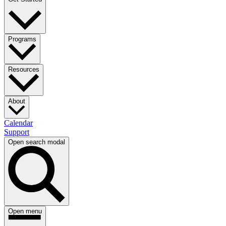
Programs​​​​‌ ‍ ​‍​‍‌‍ ‌ ​‍‌‍‍‌‌‍‌ ‌‍‍‌‌‍ ‍​‍​‍​ ‍‍​‍​‍‌ ​ ‌‍​‌‌‍ ‍‌‍‍‌‌ ‌​‌ ‍‌​‍ ‍‌‍‍‌‌‍ ​‍​‍​‍ ​​‍​‍‌‍‍​‌ ​‍‌‍‌‌‌‍‌‍​‍​‍​ ‍‍​‍​‍‌‍‍​‌ ‌​‌ ‌​‌ ​​​ ‍‍​‍ ​‍ ‌‍ ​‌‍ ‌‍​ ‌‍​‌‌‍ ​‌‍‍​‌‍ ‌ ​ ‌ ‌​​ ‍‍​ ​ ​ ​ ​ ​ ​ ​ ​‍ ‌‍‍‌‌‍ ‍‌ ‌​‌‍‌‌‌‍ ‍‌ ‌​​‍ ‌‍‌‌‌‍‌​‌‍‍‌‌ ‌​​‍ ‌‍ ‌‌‍ ‌‍‌​‌‍‌‌​ ‌‌ ​​‌ ​‍‌‍‌‌‌ ​ ‌‍‌‌‌‍ ‍‌ ‌​‌‍​‌‌ ‌​‌‍‍‌‌‍ ‌‍ ‍​ ‍ ‌‍‍‌‌‍‌​​ ‌‌ ​ ‌‍‍‌‌ ‌​‌‍‌‌‌​‍​‌‍‌‌‌‍​‌‌‍‌​‌‍‌‌‌ ​‍​ ‍ ‌ ‌​‌ ‍‌‌ ​​‌‍‌‌​ ‌‌‍‍​‌‍‌‌‌‍​‌‌‍‌​‌‍‌‌‌ ​‍​ ‍ ‌ ​​‌‍​‌‌ ‌​‌‍‍​​ ‌‌‍ ​‌‍‌‌‌‍‌‍‌ ‌​‌​ ‌‌‍‌‌‌‍ ‍‌ ‌‌‌ ​ ​‍‌‌​ ‌‌‌​​‍‌‌ ‌‍‍ ‌‍‌‌‌ ‍‌​‍‌‌​ ​ ‌​‌​​‍‌‌​ ​ ‌​‌​​‍‌‌​ ​‍​ ​‍​ ​ ‌‍‌​​ ‌​​ ​‌‌‍‌‌​ ‌​​ ​​​ ‌​‌‍‌‌‌‍‌​​ ​​​ ​​​‍‌‌​ ​‍​ ​‍​‍‌‌​ ‌‌‌​‌​​‍ ‍‌ ‌​‌‍‌‌‌ ‍​‌ ‌​​ ‌‍​‍‌‍​‌‌ ​ ‌‍‌‌‌‌‌‌‌ ​‍‌‍ ​​ ‌‌‍‍​‌ ‌​‌ ‌​‌ ​​​‍‌‌​ ​ ‌​​‌​‍‌‌​ ​‍‌​‌‍​‍‌‌​ ​‍‌​‌‍‌‍ ​‌‍ ‌‍​ ‌‍​‌‌‍ ​‌‍‍​‌‍ ‌ ​ ‌ ‌​​‍‌‌​ ​ ‌​​‌​ ​ ​ ​ ​ ​ ​ ​ ​‍‌‍‌‍‍‌‌‍‌​​ ‌‌ ​ ‌‍‍‌‌ ‌​‌‍‌‌‌​‍​‌‍‌‌‌‍​‌‌‍‌​‌‍‌‌‌ ​‍​‍‌‍‌ ‌​‌ ‍‌‌ ​​‌‍‌‌​ ‌‌‍‍​‌‍‌‌‌‍​‌‌‍‌​‌‍‌‌‌ ​‍​‍‌‍‌ ​​‌‍​‌‌ ‌​‌‍‍​​ ‌‌‍ ​‌‍‌‌‌‍‌‍‌ ‌​‌​ ‌‌‍‌‌‌‍ ‍‌ ‌‌‌ ​ ​‍‌‌​ ‌‌‌​​‍‌‌ ‌‍‍ ‌‍‌‌‌ ‍‌​‍‌‌​ ​ ‌​‌​​‍‌‌​ ​ ‌​‌​​‍‌‌​ ​‍​ ​‍​ ​ ‌‍‌​​ ‌​​ ​‌‌‍‌‌​ ‌​​ ​​​ ‌​‌‍‌‌‌‍‌​​ ​​​ ​​​‍‌‌​ ​‍​ ​‍​‍‌‌​ ‌‌‌​‌​​‍ ‍‌ ‌​‌‍‌‌‌ ‍​‌ ‌​​‍‌‍‌ ​​‌‍‌‌‌ ​‍‌ ​ ‌ ​​‌‍‌‌‌‍​ ‌ ‌​‌‍‍‌‌ ‌‍‌‍‌‌​ ‌‌ ​​‌ ‌‌‌‍​‍‌‍ ​‌‍‍‌‌ ​ ‌‍‍​‌‍‌‌‌‍‌​​‍​‍‌ ‌
Resources​​​​‌ ‍ ​‍​‍‌‍ ‌ ​‍‌‍‍‌‌‍‌ ‌‍‍‌‌‍ ‍​‍​‍​ ‍‍​‍​‍‌ ​ ‌‍​‌‌‍ ‍‌‍‍‌‌ ‌​‌ ‍‌​‍ ‍‌‍‍‌‌‍ ​‍​‍​‍ ​​‍​‍‌‍‍​‌ ​‍‌‍‌‌‌‍‌‍​‍​‍​ ‍‍​‍​‍‌‍‍​‌ ‌​‌ ‌​‌ ​​​ ‍‍​‍ ​‍ ‌‍ ​‌‍ ‌‍​ ‌‍​‌‌‍ ​‌‍‍​‌‍ ‌ ​ ‌ ‌​​ ‍‍​ ​ ​ ​ ​ ​ ​ ​ ​‍ ‌‍‍‌‌‍ ‍‌ ‌​‌‍‌‌‌‍ ‍‌ ‌​​‍ ‌‍‌‌‌‍‌​‌‍‍‌‌ ‌​​‍ ‌‍ ‌‌‍ ‌‍‌​‌‍‌‌​ ‌‌ ​​‌ ​‍‌‍‌‌‌ ​ ‌‍‌‌‌‍ ‍‌ ‌​‌‍​‌‌ ‌​‌‍‍‌‌‍ ‌‍ ‍​ ‍ ‌‍‍‌‌‍‌​​ ‌‌ ​ ‌‍‍‌‌ ‌​‌‍‌‌‌​‍​‌‍‌‌‌‍​‌‌‍‌​‌‍‌‌‌ ​‍​ ‍ ‌ ‌​‌ ‍‌‌ ​​‌‍‌‌​ ‌‌‍‍​‌‍‌‌‌‍​‌‌‍‌​‌‍‌‌‌ ​‍​ ‍ ‌ ​​‌‍​‌‌ ‌​‌‍‍​​ ‌‌‍ ​‌‍‌‌‌‍‌‍‌ ‌​‌​ ‌‌‍‌‌‌‍ ‍‌ ‌‌‌ ​ ​‍‌‌​ ‌‌‌​​‍‌‌ ‌‍‍ ‌‍‌‌‌ ‍‌​‍‌‌​ ​ ‌​‌​​‍‌‌​ ​ ‌​‌​​‍‌‌​ ​‍​ ​‍‌‍‌‍‌‍‌‍​ ‌​​ ‌‌‌‍‌‌​ ​ ‌‍‌‌‌‍​‌‌‍​ ​ ‍‌‌‍​ ​ ‍‌​‍‌‌​ ​‍​ ​‍​‍‌‌​ ‌‌‌​‌​​‍ ‍‌ ‌​‌‍‌‌‌ ‍​‌ ‌​​ ‌‍​‍‌‍​‌‌ ​ ‌‍‌‌‌‌‌‌‌ ​‍‌‍ ​​ ‌‌‍‍​‌ ‌​‌ ‌​‌ ​​​‍‌‌​ ​ ‌​​‌​‍‌‌​ ​‍‌​‌‍​‍‌‌​ ​‍‌​‌‍‌‍ ​‌‍ ‌‍​ ‌‍​‌‌‍ ​‌‍‍​‌‍ ‌ ​ ‌ ‌​​‍‌‌​ ​ ‌​​‌​ ​ ​ ​ ​ ​ ​ ​ ​‍‌‍‌‍‍‌‌‍‌​​ ‌‌ ​ ‌‍‍‌‌ ‌​‌‍‌‌‌​‍​‌‍‌‌‌‍​‌‌‍‌​‌‍‌‌‌ ​‍​‍‌‍‌ ‌​‌ ‍‌‌ ​​‌‍‌‌​ ‌‌‍‍​‌‍‌‌‌‍​‌‌‍‌​‌‍‌‌‌ ​‍​‍‌‍‌ ​​‌‍​‌‌ ‌​‌‍‍​​ ‌‌‍ ​‌‍‌‌‌‍‌‍‌ ‌​‌​ ‌‌‍‌‌‌‍ ‍‌ ‌‌‌ ​ ​‍‌‌​ ‌‌‌​​‍‌‌ ‌‍‍ ‌‍‌‌‌ ‍‌​‍‌‌​ ​ ‌​‌​​‍‌‌​ ​ ‌​‌​​‍‌‌​ ​‍​ ​‍‌‍‌‍‌‍‌‍​ ‌​​ ‌‌‌‍‌‌​ ​ ‌‍‌‌‌‍​‌‌‍​ ​ ‍‌‌‍​ ​ ‍‌​‍‌‌​ ​‍​ ​‍​‍‌‌​ ‌‌‌​‌​​‍ ‍‌ ‌​‌‍‌‌‌ ‍​‌ ‌​​‍‌‍‌ ​​‌‍‌‌‌ ​‍‌ ​ ‌ ​​‌‍‌‌‌‍​ ‌ ‌​‌‍‍‌‌ ‌‍‌‍‌‌​ ‌‌ ​​‌ ‌‌‌‍​‍‌‍ ​‌‍‍‌‌ ​ ‌‍‍​‌‍‌‌‌‍‌​​‍​‍‌ ‌
About​​​​‌ ‍ ​‍​‍‌‍ ‌ ​‍‌‍‍‌‌‍‌ ‌‍‍‌‌‍ ‍​‍​‍​ ‍‍​‍​‍‌ ​ ‌‍​‌‌‍ ‍‌‍‍‌‌ ‌​‌ ‍‌​‍ ‍‌‍‍‌‌‍ ​‍​‍​‍ ​​‍​‍‌‍‍​‌ ​‍‌‍‌‌‌‍‌‍​‍​‍​ ‍‍​‍​‍‌‍‍​‌ ‌​‌ ‌​‌ ​​​ ‍‍​‍ ​‍ ‌‍ ​‌‍ ‌‍​ ‌‍​‌‌‍ ​‌‍‍​‌‍ ‌ ​ ‌ ‌​​ ‍‍​ ​ ​ ​ ​ ​ ​ ​ ​‍ ‌‍‍‌‌‍ ‍‌ ‌​‌‍‌‌‌‍ ‍‌ ‌​​‍ ‌‍‌‌‌‍‌​‌‍‍‌‌ ‌​​‍ ‌‍ ‌‌‍ ‌‍‌​‌‍‌‌​ ‌‌ ​​‌ ​‍‌‍‌‌‌ ​ ‌‍‌‌‌‍ ‍‌ ‌​‌‍​‌‌ ‌​‌‍‍‌‌‍ ‌‍ ‍​ ‍ ‌‍‍‌‌‍‌​​ ‌‌ ​ ‌‍‍‌‌ ‌​‌‍‌‌‌​‍​‌‍‌‌‌‍​‌‌‍‌​‌‍‌‌‌ ​‍​ ‍ ‌ ‌​‌ ‍‌‌ ​​‌‍‌‌​ ‌‌‍‍​‌‍‌‌‌‍​‌‌‍‌​‌‍‌‌‌ ​‍​ ‍ ‌ ​​‌‍​‌‌ ‌​‌‍‍​​ ‌‌ ​‍‌‍‍‌‌‍‌ ‌‍‍​‌ ‌​‌​ ‌‌‍‌‌‌‍ ‍‌ ‌‌‌ ​ ​‍‌‌​ ‌‌‌​​‍‌‌ ‌‍‍ ‌‍‌‌‌ ‍‌​‍‌‌​ ​ ‌​‌​​‍‌‌​ ​ ‌​‌​​‍‌‌​ ​‍​ ​‍​ ​‌​ ‌​​ ​ ‌‍​ ​ ‌‍‌‍​ ​ ‌ ​ ‌ ‌‍​‌‌‍‌‍​ ‌‍‌‍‌​​‍‌‌​ ​‍​ ​‍​‍‌‌​ ‌‌‌​‌​​‍ ‍‌ ‌​‌‍‌‌‌ ‍​‌ ‌​​ ‌‍​‍‌‍​‌‌ ​ ‌‍‌‌‌‌‌‌‌ ​‍‌‍ ​​ ‌‌‍‍​‌ ‌​‌ ‌​‌ ​​​‍‌‌​ ​ ‌​​‌​‍‌‌​ ​‍‌​‌‍​‍‌‌​ ​‍‌​‌‍‌‍ ​‌‍ ‌‍​ ‌‍​‌‌‍ ​‌‍‍​‌‍ ‌ ​ ‌ ‌​​‍‌‌​ ​ ‌​​‌​ ​ ​ ​ ​ ​ ​ ​ ​‍‌‍‌‍‍‌‌‍‌​​ ‌‌ ​ ‌‍‍‌‌ ‌​‌‍‌‌‌​‍​‌‍‌‌‌‍​‌‌‍‌​‌‍‌‌‌ ​‍​‍‌‍‌ ‌​‌ ‍‌‌ ​​‌‍‌‌​ ‌‌‍‍​‌‍‌‌‌‍​‌‌‍‌​‌‍‌‌‌ ​‍​‍‌‍‌ ​​‌‍​‌‌ ‌​‌‍‍​​ ‌‌ ​‍‌‍‍‌‌‍‌ ‌‍‍​‌ ‌​‌​ ‌‌‍‌‌‌‍ ‍‌ ‌‌‌ ​ ​‍‌‌​ ‌‌‌​​‍‌‌ ‌‍‍ ‌‍‌‌‌ ‍‌​‍‌‌​ ​ ‌​‌​​‍‌‌​ ​ ‌​‌​​‍‌‌​ ​‍​ ​‍​ ​‌​ ‌​​ ​ ‌‍​ ​ ‌‍‌‍​ ​ ‌ ​ ‌ ‌‍​‌‌‍‌‍​ ‌‍‌‍‌​​‍‌‌​ ​‍​ ​‍​‍‌‌​ ‌‌‌​‌​​‍ ‍‌ ‌​‌‍‌‌‌ ‍​‌ ‌​​‍‌‍‌ ​​‌‍‌‌‌ ​‍‌ ​ ‌ ​​‌‍‌‌‌‍​ ‌ ‌​‌‍‍‌‌ ‌‍‌‍‌‌​ ‌‌ ​​‌ ‌‌‌‍​‍‌‍ ​‌‍‍‌‌ ​ ‌‍‍​‌‍‌‌‌‍‌​​‍​‍‌ ‌
Calendar​​​​‌ ‍ ​‍​‍‌‍ ‌ ​‍‌‍‍‌‌‍‌ ‌‍‍‌‌‍ ‍​‍​‍​ ‍‍​‍​‍‌ ​ ‌‍​‌‌‍ ‍‌‍‍‌‌ ‌​‌ ‍‌​‍ ‍‌‍‍‌‌‍ ​‍​‍​‍ ​​‍​‍‌‍‍​‌ ​‍‌‍‌‌‌‍‌‍​‍​‍​ ‍‍​‍​‍‌‍‍​‌ ‌​‌ ‌​‌ ​​​ ‍‍​‍ ​‍ ‌‍ ​‌‍ ‌‍​ ‌‍​‌‌‍ ​‌‍‍​‌‍ ‌ ​ ‌ ‌​​ ‍‍​ ​ ​ ​ ​ ​ ​ ​ ​‍ ‌‍‍‌‌‍ ‍‌ ‌​‌‍‌‌‌‍ ‍‌ ‌​​‍ ‌‍‌‌‌‍‌​‌‍‍‌‌ ‌​​‍ ‌‍ ‌‌‍ ‌‍‌​‌‍‌‌​ ‌‌ ​​‌ ​‍‌‍‌‌‌ ​ ‌‍‌‌‌‍ ‍‌ ‌​‌‍​‌‌ ‌​‌‍‍‌‌‍ ‌‍ ‍​ ‍ ‌‍‍‌‌‍‌​​ ‌‌ ​ ‌‍‍‌‌ ‌​‌‍‌‌‌​‍​‌‍‌‌‌‍​‌‌‍‌​‌‍‌‌‌ ​‍​ ‍ ‌ ‌​‌ ‍‌‌ ​​‌‍‌‌​ ‌‌‍‍​‌‍‌‌‌‍​‌‌‍‌​‌‍‌‌‌ ​‍​ ‍ ‌ ​​‌‍​‌‌ ‌​‌‍‍​​ ‌‌ ​‍‌‍‍‌‌‍‌ ‌‍‍​‌ ‌​‌​ ‌‌‍‌‌‌‍ ‍‌ ‌‌‌ ​ ​‍‌‌​ ‌‌‌​​‍‌‌ ‌‍‍ ‌‍‌‌‌ ‍‌​‍‌‌​ ​ ‌​‌​​‍‌‌​ ​ ‌​‌​​‍‌‌​ ​‍​ ​‍​ ‍​​ ​‌​ ​‍​ ‌ ​ ​​​ ​‍​ ​‍‌‍‌‍​ ‌​​ ‍​​ ​‍​ ​​​‍‌‌​ ​‍​ ​‍​‍‌‌​ ‌‌‌​‌​​‍ ‍‌ ‌​‌‍‌‌‌ ‍​‌ ‌​​ ‌‍​‍‌‍​‌‌ ​ ‌‍‌‌‌‌‌‌‌ ​‍‌‍ ​​ ‌‌‍‍​‌ ‌​‌ ‌​‌ ​​​‍‌‌​ ​ ‌​​‌​‍‌‌​ ​‍‌​‌‍​‍‌‌​ ​‍‌​‌‍‌‍ ​‌‍ ‌‍​ ‌‍​‌‌‍ ​‌‍‍​‌‍ ‌ ​ ‌ ‌​​‍‌‌​ ​ ‌​​‌​ ​ ​ ​ ​ ​ ​ ​ ​‍‌‍‌‍‍‌‌‍‌​​ ‌‌ ​ ‌‍‍‌‌ ‌​‌‍‌‌‌​‍​‌‍‌‌‌‍​‌‌‍‌​‌‍‌‌‌ ​‍​‍‌‍‌ ‌​‌ ‍‌‌ ​​‌‍‌‌​ ‌‌‍‍​‌‍‌‌‌‍​‌‌‍‌​‌‍‌‌‌ ​‍​‍‌‍‌ ​​‌‍​‌‌ ‌​‌‍‍​​ ‌‌ ​‍‌‍‍‌‌‍‌ ‌‍‍​‌ ‌​‌​ ‌‌‍‌‌‌‍ ‍‌ ‌‌‌ ​ ​‍‌‌​ ‌‌‌​​‍‌‌ ‌‍‍ ‌‍‌‌‌ ‍‌​‍‌‌​ ​ ‌​‌​​‍‌‌​ ​ ‌​‌​​‍‌‌​ ​‍​ ​‍​ ‍​​ ​‌​ ​‍​ ‌ ​ ​​​ ​‍​ ​‍‌‍‌‍​ ‌​​ ‍​​ ​‍​ ​​​‍‌‌​ ​‍​ ​‍​‍‌‌​ ‌‌‌​‌​​‍ ‍‌ ‌​‌‍‌‌‌ ‍​‌ ‌​​‍‌‍‌ ​​‌‍‌‌‌ ​‍‌ ​ ‌ ​​‌‍‌‌‌‍​ ‌ ‌​‌‍‍‌‌ ‌‍‌‍‌‌​ ‌‌ ​​‌ ‌‌‌‍​‍‌‍ ​‌‍‍‌‌ ​ ‌‍‍​‌‍‌‌‌‍‌​​‍​‍‌ ‌
Support​​​​‌ ‍ ​‍​‍‌‍ ‌ ​‍‌‍‍‌‌‍‌ ‌‍‍‌‌‍ ‍​‍​‍​ ‍‍​‍​‍‌ ​ ‌‍​‌‌‍ ‍‌‍‍‌‌ ‌​‌ ‍‌​‍ ‍‌‍‍‌‌‍ ​‍​‍​‍ ​​‍​‍‌‍‍​‌ ​‍‌‍‌‌‌‍‌‍​‍​‍​ ‍‍​‍​‍‌‍‍​‌ ‌​‌ ‌​‌ ​​​ ‍‍​‍ ​‍ ‌‍ ​‌‍ ‌‍​ ‌‍​‌‌‍ ​‌‍‍​‌‍ ‌ ​ ‌ ‌​​ ‍‍​ ​ ​ ​ ​ ​ ​ ​ ​‍ ‌‍‍‌‌‍ ‍‌ ‌​‌‍‌‌‌‍ ‍‌ ‌​​‍ ‌‍‌‌‌‍‌​‌‍‍‌‌ ‌​​‍ ‌‍ ‌‌‍ ‌‍‌​‌‍‌‌​ ‌‌ ​​‌ ​‍‌‍‌‌‌ ​ ‌‍‌‌‌‍ ‍‌ ‌​‌‍​‌‌ ‌​‌‍‍‌‌‍ ‌‍ ‍​ ‍ ‌‍‍‌‌‍‌​​ ‌‌ ​ ‌‍‍‌‌ ‌​‌‍‌‌‌​‍​‌‍‌‌‌‍​‌‌‍‌​‌‍‌‌‌ ​‍​ ‍ ‌ ‌​‌ ‍‌‌ ​​‌‍‌‌​ ‌‌‍‍​‌‍‌‌‌‍​‌‌‍‌​‌‍‌‌‌ ​‍​ ‍ ‌ ​​‌‍​‌‌ ‌​‌‍‍​​ ‌‌ ​‍‌‍‍‌‌‍‌ ‌‍‍​‌ ‌​‌​ ‌‌‍‌‌‌‍ ‍‌ ‌‌‌ ​ ​‍‌‌​ ‌‌‌​​‍‌‌ ‌‍‍ ‌‍‌‌‌ ‍‌​‍‌‌​ ​ ‌​‌​​‍‌‌​ ​ ‌​‌​​‍‌‌​ ​‍​ ​‍​ ‍​​ ​‍​ ‌ ‌‍‌‌​ ​‌‌‍​‍‌‍‌​​ ‍‌​ ‌​‌‍​ ​ ‌ ​ ‌ ​‍‌‌​ ​‍​ ​‍​‍‌‌​ ‌‌‌​‌​​‍ ‍‌ ‌​‌‍‌‌‌ ‍​‌ ‌​​ ‌‍​‍‌‍​‌‌ ​ ‌‍‌‌‌‌‌‌‌ ​‍‌‍ ​​ ‌‌‍‍​‌ ‌​‌ ‌​‌ ​​​‍‌‌​ ​ ‌​​‌​‍‌‌​ ​‍‌​‌‍​‍‌‌​ ​‍‌​‌‍‌‍ ​‌‍ ‌‍​ ‌‍​‌‌‍ ​‌‍‍​‌‍ ‌ ​ ‌ ‌​​‍‌‌​ ​ ‌​​‌​ ​ ​ ​ ​ ​ ​ ​ ​‍‌‍‌‍‍‌‌‍‌​​ ‌‌ ​ ‌‍‍‌‌ ‌​‌‍‌‌‌​‍​‌‍‌‌‌‍​‌‌‍‌​‌‍‌‌‌ ​‍​‍‌‍‌ ‌​‌ ‍‌‌ ​​‌‍‌‌​ ‌‌‍‍​‌‍‌‌‌‍​‌‌‍‌​‌‍‌‌‌ ​‍​‍‌‍‌ ​​‌‍​‌‌ ‌​‌‍‍​​ ‌‌ ​‍‌‍‍‌‌‍‌ ‌‍‍​‌ ‌​‌​ ‌‌‍‌‌‌‍ ‍‌ ‌‌‌ ​ ​‍‌‌​ ‌‌‌​​‍‌‌ ‌‍‍ ‌‍‌‌‌ ‍‌​‍‌‌​ ​ ‌​‌​​‍‌‌​ ​ ‌​‌​​‍‌‌​ ​‍​ ​‍​ ‍​​ ​‍​ ‌ ‌‍‌‌​ ​‌‌‍​‍‌‍‌​​ ‍‌​ ‌​‌‍​ ​ ‌ ​ ‌ ​‍‌‌​ ​‍​ ​‍​‍‌‌​ ‌‌‌​‌​​‍ ‍‌ ‌​‌‍‌‌‌ ‍​‌ ‌​​‍‌‍‌ ​​‌‍‌‌‌ ​‍‌ ​ ‌ ​​‌‍‌‌‌‍​ ‌ ‌​‌‍‍‌‌ ‌‍‌‍‌‌​ ‌‌ ​​‌ ‌‌‌‍​‍‌‍ ​‌‍‍‌‌ ​ ‌‍‍​‌‍‌‌‌‍‌​​‍​‍‌ ‌
Open search modal
Open menu