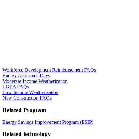
Workforce Development Reimbursement FAQs​​​​‌ ‍ ​‍​‍‌‍ ‌ ​‍‌‍‍‌‌‍‌ ‌‍‍‌‌‍ ‍​‍​‍​ ‍‍​‍​‍‌ ​ ‌‍​‌‌‍ ‍‌‍‍‌‌ ‌​‌ ‍‌​‍ ‍‌‍‍‌‌‍ ​‍​‍​‍ ​​‍​‍‌‍‍​‌ ​‍‌‍‌‌‌‍‌‍​‍​‍​ ‍‍​‍​‍‌‍‍​‌ ‌​‌ ‌​‌ ​​​ ‍‍​‍ ​‍ ‌‍ ​‌‍ ‌‍​ ‌‍​‌‌‍ ​‌‍‍​‌‍ ‌ ​ ‌ ‌​​ ‍‍​ ​ ​ ​ ​ ​ ​ ​ ​‍ ‌‍‍‌‌‍ ‍‌ ‌​‌‍‌‌‌‍ ‍‌ ‌​​‍ ‌‍‌‌‌‍‌​‌‍‍‌‌ ‌​​‍ ‌‍ ‌‌‍ ‌‍‌​‌‍‌‌​ ‌‌ ​​‌ ​‍‌‍‌‌‌ ​ ‌‍‌‌‌‍ ‍‌ ‌​‌‍​‌‌ ‌​‌‍‍‌‌‍ ‌‍ ‍​ ‍ ‌‍‍‌‌‍‌​​ ‌​ ​ ​ ​‍‌‍‌‍‌‍‌‍​ ‌ ‌‍​ ‌‍‌‌​ ‌‍​‍ ‌​ ​ ​ ​‍​ ​ ​ ​​​‍ ‌​ ‌​‌‍‌‍​ ​ ‌‍‌​​‍ ‌‌‍​‌‌‍​‍​ ​ ​ ‌ ​‍ ‌​ ​‌‌‍‌‍​ ‍​‌‍​ ​ ‍‌‌‍​‍​ ‌‌​ ‍​​ ‌‍‌‍​ ‌‍‌‍‌‍​‌​ ‍ ‌ ‌​‌ ‍‌‌ ​​‌‍‌‌​ ‌‌‍‍​‌‍‌‌‌‍ ​‌ ​​‌‌‌​‌‍ ‌ ​​‌‍‍‌‌‍​ ​ ‍ ‌ ​​‌‍​‌‌ ‌​‌‍‍​​ ‌‌ ‌​‌‍‍‌‌ ‌​‌‍ ​‌‍‌‌​ ‌‍​‍‌‍​‌‌ ​ ‌‍‌‌‌‌‌‌‌ ​‍‌‍ ​​ ‌‌‍‍​‌ ‌​‌ ‌​‌ ​​​‍‌‌​ ​ ‌​​‌​‍‌‌​ ​‍‌​‌‍​‍‌‌​ ​‍‌​‌‍‌‍ ​‌‍ ‌‍​ ‌‍​‌‌‍ ​‌‍‍​‌‍ ‌ ​ ‌ ‌​​‍‌‌​ ​ ‌​​‌​ ​ ​ ​ ​ ​ ​ ​ ​‍‌‍‌‍‍‌‌‍‌​​ ‌​ ​ ​ ​‍‌‍‌‍‌‍‌‍​ ‌ ‌‍​ ‌‍‌‌​ ‌‍​‍ ‌​ ​ ​ ​‍​ ​ ​ ​​​‍ ‌​ ‌​‌‍‌‍​ ​ ‌‍‌​​‍ ‌‌‍​‌‌‍​‍​ ​ ​ ‌ ​‍ ‌​ ​‌‌‍‌‍​ ‍​‌‍​ ​ ‍‌‌‍​‍​ ‌‌​ ‍​​ ‌‍‌‍​ ‌‍‌‍‌‍​‌​‍‌‍‌ ‌​‌ ‍‌‌ ​​‌‍‌‌​ ‌‌‍‍​‌‍‌‌‌‍ ​‌ ​​‌‌‌​‌‍ ‌ ​​‌‍‍‌‌‍​ ​‍‌‍‌ ​​‌‍​‌‌ ‌​‌‍‍​​ ‌‌ ‌​‌‍‍‌‌ ‌​‌‍ ​‌‍‌‌​‍‌‍‌ ​​‌‍‌‌‌ ​‍‌ ​ ‌ ​​‌‍‌‌‌‍​ ‌ ‌​‌‍‍‌‌ ‌‍‌‍‌‌​ ‌‌ ​​‌ ‌‌‌‍​‍‌‍ ​‌‍‍‌‌ ​ ‌‍‍​‌‍‌‌‌‍‌​​‍​‍‌ ‌
Energy Assistance Days​​​​‌ ‍ ​‍​‍‌‍ ‌ ​‍‌‍‍‌‌‍‌ ‌‍‍‌‌‍ ‍​‍​‍​ ‍‍​‍​‍‌ ​ ‌‍​‌‌‍ ‍‌‍‍‌‌ ‌​‌ ‍‌​‍ ‍‌‍‍‌‌‍ ​‍​‍​‍ ​​‍​‍‌‍‍​‌ ​‍‌‍‌‌‌‍‌‍​‍​‍​ ‍‍​‍​‍‌‍‍​‌ ‌​‌ ‌​‌ ​​​ ‍‍​‍ ​‍ ‌‍ ​‌‍ ‌‍​ ‌‍​‌‌‍ ​‌‍‍​‌‍ ‌ ​ ‌ ‌​​ ‍‍​ ​ ​ ​ ​ ​ ​ ​ ​‍ ‌‍‍‌‌‍ ‍‌ ‌​‌‍‌‌‌‍ ‍‌ ‌​​‍ ‌‍‌‌‌‍‌​‌‍‍‌‌ ‌​​‍ ‌‍ ‌‌‍ ‌‍‌​‌‍‌‌​ ‌‌ ​​‌ ​‍‌‍‌‌‌ ​ ‌‍‌‌‌‍ ‍‌ ‌​‌‍​‌‌ ‌​‌‍‍‌‌‍ ‌‍ ‍​ ‍ ‌‍‍‌‌‍‌​​ ‌​ ​ ‌‍‌‍​ ​ ​ ‌​​ ​ ‌‍‌​​ ‌ ​ ‌‍​‍ ‌‌‍​ ​ ‌‍‌‍​‍​ ​‍​‍ ‌​ ‌​​ ‌‌‌‍‌​​ ‍​​‍ ‌​ ‍​‌‍​‍‌‍‌‍‌‍​ ​‍ ‌‌‍‌​‌‍‌​​ ​‌​ ​​‌‍‌​‌‍​‌​ ‌‌​ ‌‍​ ​‌​ ‌‌​ ‍‌​ ‌​​ ‍ ‌ ‌​‌ ‍‌‌ ​​‌‍‌‌​ ‌‌‍‍​‌‍‌‌‌‍ ​‌ ​​‌‌‌​‌‍ ‌ ​​‌‍‍‌‌‍​ ​ ‍ ‌ ​​‌‍​‌‌ ‌​‌‍‍​​ ‌‌ ‌​‌‍‍‌‌ ‌​‌‍ ​‌‍‌‌​ ‌‍​‍‌‍​‌‌ ​ ‌‍‌‌‌‌‌‌‌ ​‍‌‍ ​​ ‌‌‍‍​‌ ‌​‌ ‌​‌ ​​​‍‌‌​ ​ ‌​​‌​‍‌‌​ ​‍‌​‌‍​‍‌‌​ ​‍‌​‌‍‌‍ ​‌‍ ‌‍​ ‌‍​‌‌‍ ​‌‍‍​‌‍ ‌ ​ ‌ ‌​​‍‌‌​ ​ ‌​​‌​ ​ ​ ​ ​ ​ ​ ​ ​‍‌‍‌‍‍‌‌‍‌​​ ‌​ ​ ‌‍‌‍​ ​ ​ ‌​​ ​ ‌‍‌​​ ‌ ​ ‌‍​‍ ‌‌‍​ ​ ‌‍‌‍​‍​ ​‍​‍ ‌​ ‌​​ ‌‌‌‍‌​​ ‍​​‍ ‌​ ‍​‌‍​‍‌‍‌‍‌‍​ ​‍ ‌‌‍‌​‌‍‌​​ ​‌​ ​​‌‍‌​‌‍​‌​ ‌‌​ ‌‍​ ​‌​ ‌‌​ ‍‌​ ‌​​‍‌‍‌ ‌​‌ ‍‌‌ ​​‌‍‌‌​ ‌‌‍‍​‌‍‌‌‌‍ ​‌ ​​‌‌‌​‌‍ ‌ ​​‌‍‍‌‌‍​ ​‍‌‍‌ ​​‌‍​‌‌ ‌​‌‍‍​​ ‌‌ ‌​‌‍‍‌‌ ‌​‌‍ ​‌‍‌‌​‍‌‍‌ ​​‌‍‌‌‌ ​‍‌ ​ ‌ ​​‌‍‌‌‌‍​ ‌ ‌​‌‍‍‌‌ ‌‍‌‍‌‌​ ‌‌ ​​‌ ‌‌‌‍​‍‌‍ ​‌‍‍‌‌ ​ ‌‍‍​‌‍‌‌‌‍‌​​‍​‍‌ ‌
Moderate-Income Weatherization​​​​‌ ‍ ​‍​‍‌‍ ‌ ​‍‌‍‍‌‌‍‌ ‌‍‍‌‌‍ ‍​‍​‍​ ‍‍​‍​‍‌ ​ ‌‍​‌‌‍ ‍‌‍‍‌‌ ‌​‌ ‍‌​‍ ‍‌‍‍‌‌‍ ​‍​‍​‍ ​​‍​‍‌‍‍​‌ ​‍‌‍‌‌‌‍‌‍​‍​‍​ ‍‍​‍​‍‌‍‍​‌ ‌​‌ ‌​‌ ​​​ ‍‍​‍ ​‍ ‌‍ ​‌‍ ‌‍​ ‌‍​‌‌‍ ​‌‍‍​‌‍ ‌ ​ ‌ ‌​​ ‍‍​ ​ ​ ​ ​ ​ ​ ​ ​‍ ‌‍‍‌‌‍ ‍‌ ‌​‌‍‌‌‌‍ ‍‌ ‌​​‍ ‌‍‌‌‌‍‌​‌‍‍‌‌ ‌​​‍ ‌‍ ‌‌‍ ‌‍‌​‌‍‌‌​ ‌‌ ​​‌ ​‍‌‍‌‌‌ ​ ‌‍‌‌‌‍ ‍‌ ‌​‌‍​‌‌ ‌​‌‍‍‌‌‍ ‌‍ ‍​ ‍ ‌‍‍‌‌‍‌​​ ‌​ ‌​‌‍‌‌​ ‍​‌‍​ ​ ‌​​ ‌‍‌‍​‌​ ‍​​‍ ‌‌‍​‍‌‍‌‍​ ​‌‌‍​‌​‍ ‌​ ‌​​ ‌‍​ ​​​ ​ ​‍ ‌‌‍​‍​ ​​​ ‌‌​ ​​​‍ ‌​ ‌ ​ ‍‌​ ‌‍‌‍​‌‌‍​‍‌‍​‌‌‍‌‍‌‍​‍‌‍‌‌​ ‌​​ ‌‌​ ‍​​ ‍ ‌ ‌​‌ ‍‌‌ ​​‌‍‌‌​ ‌‌‍‍​‌‍‌‌‌‍ ​‌ ​​‌‌‌​‌‍ ‌ ​​‌‍‍‌‌‍​ ​ ‍ ‌ ​​‌‍​‌‌ ‌​‌‍‍​​ ‌‌ ‌​‌‍‍‌‌ ‌​‌‍ ​‌‍‌‌​ ‌‍​‍‌‍​‌‌ ​ ‌‍‌‌‌‌‌‌‌ ​‍‌‍ ​​ ‌‌‍‍​‌ ‌​‌ ‌​‌ ​​​‍‌‌​ ​ ‌​​‌​‍‌‌​ ​‍‌​‌‍​‍‌‌​ ​‍‌​‌‍‌‍ ​‌‍ ‌‍​ ‌‍​‌‌‍ ​‌‍‍​‌‍ ‌ ​ ‌ ‌​​‍‌‌​ ​ ‌​​‌​ ​ ​ ​ ​ ​ ​ ​ ​‍‌‍‌‍‍‌‌‍‌​​ ‌​ ‌​‌‍‌‌​ ‍​‌‍​ ​ ‌​​ ‌‍‌‍​‌​ ‍​​‍ ‌‌‍​‍‌‍‌‍​ ​‌‌‍​‌​‍ ‌​ ‌​​ ‌‍​ ​​​ ​ ​‍ ‌‌‍​‍​ ​​​ ‌‌​ ​​​‍ ‌​ ‌ ​ ‍‌​ ‌‍‌‍​‌‌‍​‍‌‍​‌‌‍‌‍‌‍​‍‌‍‌‌​ ‌​​ ‌‌​ ‍​​‍‌‍‌ ‌​‌ ‍‌‌ ​​‌‍‌‌​ ‌‌‍‍​‌‍‌‌‌‍ ​‌ ​​‌‌‌​‌‍ ‌ ​​‌‍‍‌‌‍​ ​‍‌‍‌ ​​‌‍​‌‌ ‌​‌‍‍​​ ‌‌ ‌​‌‍‍‌‌ ‌​‌‍ ​‌‍‌‌​‍‌‍‌ ​​‌‍‌‌‌ ​‍‌ ​ ‌ ​​‌‍‌‌‌‍​ ‌ ‌​‌‍‍‌‌ ‌‍‌‍‌‌​ ‌‌ ​​‌ ‌‌‌‍​‍‌‍ ​‌‍‍‌‌ ​ ‌‍‍​‌‍‌‌‌‍‌​​‍​‍‌ ‌
LGEA FAQs​​​​‌ ‍ ​‍​‍‌‍ ‌ ​‍‌‍‍‌‌‍‌ ‌‍‍‌‌‍ ‍​‍​‍​ ‍‍​‍​‍‌ ​ ‌‍​‌‌‍ ‍‌‍‍‌‌ ‌​‌ ‍‌​‍ ‍‌‍‍‌‌‍ ​‍​‍​‍ ​​‍​‍‌‍‍​‌ ​‍‌‍‌‌‌‍‌‍​‍​‍​ ‍‍​‍​‍‌‍‍​‌ ‌​‌ ‌​‌ ​​​ ‍‍​‍ ​‍ ‌‍ ​‌‍ ‌‍​ ‌‍​‌‌‍ ​‌‍‍​‌‍ ‌ ​ ‌ ‌​​ ‍‍​ ​ ​ ​ ​ ​ ​ ​ ​‍ ‌‍‍‌‌‍ ‍‌ ‌​‌‍‌‌‌‍ ‍‌ ‌​​‍ ‌‍‌‌‌‍‌​‌‍‍‌‌ ‌​​‍ ‌‍ ‌‌‍ ‌‍‌​‌‍‌‌​ ‌‌ ​​‌ ​‍‌‍‌‌‌ ​ ‌‍‌‌‌‍ ‍‌ ‌​‌‍​‌‌ ‌​‌‍‍‌‌‍ ‌‍ ‍​ ‍ ‌‍‍‌‌‍‌​​ ‌​ ‌‌‌‍​ ‌‍​ ​ ‍​​ ‍‌‌‍‌​‌‍​‍​ ‌​​‍ ‌‌‍​‍​ ‌‌​ ​​‌‍‌‍​‍ ‌​ ‌​​ ‌‌‌‍‌‍​ ‌‌​‍ ‌​ ‍‌‌‍​‌‌‍‌​‌‍​ ​‍ ‌‌‍‌‍​ ‌​​ ​​​ ​‌​ ‌‌​ ​​​ ‌ ​ ‌​​ ‌‌​ ‍‌​ ‍‌​ ​‌​ ‍ ‌ ‌​‌ ‍‌‌ ​​‌‍‌‌​ ‌‌‍‍​‌‍‌‌‌‍ ​‌ ​​‌‌‌​‌‍ ‌ ​​‌‍‍‌‌‍​ ​ ‍ ‌ ​​‌‍​‌‌ ‌​‌‍‍​​ ‌‌ ‌​‌‍‍‌‌ ‌​‌‍ ​‌‍‌‌​ ‌‍​‍‌‍​‌‌ ​ ‌‍‌‌‌‌‌‌‌ ​‍‌‍ ​​ ‌‌‍‍​‌ ‌​‌ ‌​‌ ​​​‍‌‌​ ​ ‌​​‌​‍‌‌​ ​‍‌​‌‍​‍‌‌​ ​‍‌​‌‍‌‍ ​‌‍ ‌‍​ ‌‍​‌‌‍ ​‌‍‍​‌‍ ‌ ​ ‌ ‌​​‍‌‌​ ​ ‌​​‌​ ​ ​ ​ ​ ​ ​ ​ ​‍‌‍‌‍‍‌‌‍‌​​ ‌​ ‌‌‌‍​ ‌‍​ ​ ‍​​ ‍‌‌‍‌​‌‍​‍​ ‌​​‍ ‌‌‍​‍​ ‌‌​ ​​‌‍‌‍​‍ ‌​ ‌​​ ‌‌‌‍‌‍​ ‌‌​‍ ‌​ ‍‌‌‍​‌‌‍‌​‌‍​ ​‍ ‌‌‍‌‍​ ‌​​ ​​​ ​‌​ ‌‌​ ​​​ ‌ ​ ‌​​ ‌‌​ ‍‌​ ‍‌​ ​‌​‍‌‍‌ ‌​‌ ‍‌‌ ​​‌‍‌‌​ ‌‌‍‍​‌‍‌‌‌‍ ​‌ ​​‌‌‌​‌‍ ‌ ​​‌‍‍‌‌‍​ ​‍‌‍‌ ​​‌‍​‌‌ ‌​‌‍‍​​ ‌‌ ‌​‌‍‍‌‌ ‌​‌‍ ​‌‍‌‌​‍‌‍‌ ​​‌‍‌‌‌ ​‍‌ ​ ‌ ​​‌‍‌‌‌‍​ ‌ ‌​‌‍‍‌‌ ‌‍‌‍‌‌​ ‌‌ ​​‌ ‌‌‌‍​‍‌‍ ​‌‍‍‌‌ ​ ‌‍‍​‌‍‌‌‌‍‌​​‍​‍‌ ‌
Low-Income Weatherization​​​​‌ ‍ ​‍​‍‌‍ ‌ ​‍‌‍‍‌‌‍‌ ‌‍‍‌‌‍ ‍​‍​‍​ ‍‍​‍​‍‌ ​ ‌‍​‌‌‍ ‍‌‍‍‌‌ ‌​‌ ‍‌​‍ ‍‌‍‍‌‌‍ ​‍​‍​‍ ​​‍​‍‌‍‍​‌ ​‍‌‍‌‌‌‍‌‍​‍​‍​ ‍‍​‍​‍‌‍‍​‌ ‌​‌ ‌​‌ ​​​ ‍‍​‍ ​‍ ‌‍ ​‌‍ ‌‍​ ‌‍​‌‌‍ ​‌‍‍​‌‍ ‌ ​ ‌ ‌​​ ‍‍​ ​ ​ ​ ​ ​ ​ ​ ​‍ ‌‍‍‌‌‍ ‍‌ ‌​‌‍‌‌‌‍ ‍‌ ‌​​‍ ‌‍‌‌‌‍‌​‌‍‍‌‌ ‌​​‍ ‌‍ ‌‌‍ ‌‍‌​‌‍‌‌​ ‌‌ ​​‌ ​‍‌‍‌‌‌ ​ ‌‍‌‌‌‍ ‍‌ ‌​‌‍​‌‌ ‌​‌‍‍‌‌‍ ‌‍ ‍​ ‍ ‌‍‍‌‌‍‌​​ ‌​ ‌‍‌‍‌​​ ‌‍​ ​​‌‍‌‍‌‍‌​​ ​ ​ ‌ ​‍ ‌​ ‍​‌‍‌​​ ​ ​ ‍​​‍ ‌​ ‌​​ ​ ​ ​ ‌‍‌​​‍ ‌‌‍​‍​ ‍​‌‍​‌‌‍​‍​‍ ‌​ ‌‌​ ‌‌​ ‌‍‌‍‌​​ ​​‌‍​‌‌‍‌‌​ ​‌​ ​‌‌‍​‍‌‍​‌‌‍​‌​ ‍ ‌ ‌​‌ ‍‌‌ ​​‌‍‌‌​ ‌‌‍‍​‌‍‌‌‌‍ ​‌ ​​‌‌‌​‌‍ ‌ ​​‌‍‍‌‌‍​ ​ ‍ ‌ ​​‌‍​‌‌ ‌​‌‍‍​​ ‌‌ ‌​‌‍‍‌‌ ‌​‌‍ ​‌‍‌‌​ ‌‍​‍‌‍​‌‌ ​ ‌‍‌‌‌‌‌‌‌ ​‍‌‍ ​​ ‌‌‍‍​‌ ‌​‌ ‌​‌ ​​​‍‌‌​ ​ ‌​​‌​‍‌‌​ ​‍‌​‌‍​‍‌‌​ ​‍‌​‌‍‌‍ ​‌‍ ‌‍​ ‌‍​‌‌‍ ​‌‍‍​‌‍ ‌ ​ ‌ ‌​​‍‌‌​ ​ ‌​​‌​ ​ ​ ​ ​ ​ ​ ​ ​‍‌‍‌‍‍‌‌‍‌​​ ‌​ ‌‍‌‍‌​​ ‌‍​ ​​‌‍‌‍‌‍‌​​ ​ ​ ‌ ​‍ ‌​ ‍​‌‍‌​​ ​ ​ ‍​​‍ ‌​ ‌​​ ​ ​ ​ ‌‍‌​​‍ ‌‌‍​‍​ ‍​‌‍​‌‌‍​‍​‍ ‌​ ‌‌​ ‌‌​ ‌‍‌‍‌​​ ​​‌‍​‌‌‍‌‌​ ​‌​ ​‌‌‍​‍‌‍​‌‌‍​‌​‍‌‍‌ ‌​‌ ‍‌‌ ​​‌‍‌‌​ ‌‌‍‍​‌‍‌‌‌‍ ​‌ ​​‌‌‌​‌‍ ‌ ​​‌‍‍‌‌‍​ ​‍‌‍‌ ​​‌‍​‌‌ ‌​‌‍‍​​ ‌‌ ‌​‌‍‍‌‌ ‌​‌‍ ​‌‍‌‌​‍‌‍‌ ​​‌‍‌‌‌ ​‍‌ ​ ‌ ​​‌‍‌‌‌‍​ ‌ ‌​‌‍‍‌‌ ‌‍‌‍‌‌​ ‌‌ ​​‌ ‌‌‌‍​‍‌‍ ​‌‍‍‌‌ ​ ‌‍‍​‌‍‌‌‌‍‌​​‍​‍‌ ‌
New Construction FAQs​​​​‌ ‍ ​‍​‍‌‍ ‌ ​‍‌‍‍‌‌‍‌ ‌‍‍‌‌‍ ‍​‍​‍​ ‍‍​‍​‍‌ ​ ‌‍​‌‌‍ ‍‌‍‍‌‌ ‌​‌ ‍‌​‍ ‍‌‍‍‌‌‍ ​‍​‍​‍ ​​‍​‍‌‍‍​‌ ​‍‌‍‌‌‌‍‌‍​‍​‍​ ‍‍​‍​‍‌‍‍​‌ ‌​‌ ‌​‌ ​​​ ‍‍​‍ ​‍ ‌‍ ​‌‍ ‌‍​ ‌‍​‌‌‍ ​‌‍‍​‌‍ ‌ ​ ‌ ‌​​ ‍‍​ ​ ​ ​ ​ ​ ​ ​ ​‍ ‌‍‍‌‌‍ ‍‌ ‌​‌‍‌‌‌‍ ‍‌ ‌​​‍ ‌‍‌‌‌‍‌​‌‍‍‌‌ ‌​​‍ ‌‍ ‌‌‍ ‌‍‌​‌‍‌‌​ ‌‌ ​​‌ ​‍‌‍‌‌‌ ​ ‌‍‌‌‌‍ ‍‌ ‌​‌‍​‌‌ ‌​‌‍‍‌‌‍ ‌‍ ‍​ ‍ ‌‍‍‌‌‍‌​​ ‌‌‍​‍‌‍‌‌​ ​ ​ ‌​‌‍‌​​ ‍​​ ​‌​ ‌‍​‍ ‌​ ‌‍​ ‌ ​ ​‌​ ‌‍​‍ ‌​ ‌​​ ‌ ​ ​‌​ ‍‌​‍ ‌‌‍​‌​ ‌‌‌‍​‍​ ​​​‍ ‌‌‍​‍​ ‌ ​ ‌‌‌‍‌​​ ​‍​ ​‌​ ‌‍‌‍‌‍‌‍​‍‌‍​ ‌‍‌‌‌‍‌‌​ ‍ ‌ ‌​‌ ‍‌‌ ​​‌‍‌‌​ ‌‌‍‍​‌‍‌‌‌‍ ​‌ ​​‌‌‌​‌‍ ‌ ​​‌‍‍‌‌‍​ ​ ‍ ‌ ​​‌‍​‌‌ ‌​‌‍‍​​ ‌‌ ‌​‌‍‍‌‌ ‌​‌‍ ​‌‍‌‌​ ‌‍​‍‌‍​‌‌ ​ ‌‍‌‌‌‌‌‌‌ ​‍‌‍ ​​ ‌‌‍‍​‌ ‌​‌ ‌​‌ ​​​‍‌‌​ ​ ‌​​‌​‍‌‌​ ​‍‌​‌‍​‍‌‌​ ​‍‌​‌‍‌‍ ​‌‍ ‌‍​ ‌‍​‌‌‍ ​‌‍‍​‌‍ ‌ ​ ‌ ‌​​‍‌‌​ ​ ‌​​‌​ ​ ​ ​ ​ ​ ​ ​ ​‍‌‍‌‍‍‌‌‍‌​​ ‌‌‍​‍‌‍‌‌​ ​ ​ ‌​‌‍‌​​ ‍​​ ​‌​ ‌‍​‍ ‌​ ‌‍​ ‌ ​ ​‌​ ‌‍​‍ ‌​ ‌​​ ‌ ​ ​‌​ ‍‌​‍ ‌‌‍​‌​ ‌‌‌‍​‍​ ​​​‍ ‌‌‍​‍​ ‌ ​ ‌‌‌‍‌​​ ​‍​ ​‌​ ‌‍‌‍‌‍‌‍​‍‌‍​ ‌‍‌‌‌‍‌‌​‍‌‍‌ ‌​‌ ‍‌‌ ​​‌‍‌‌​ ‌‌‍‍​‌‍‌‌‌‍ ​‌ ​​‌‌‌​‌‍ ‌ ​​‌‍‍‌‌‍​ ​‍‌‍‌ ​​‌‍​‌‌ ‌​‌‍‍​​ ‌‌ ‌​‌‍‍‌‌ ‌​‌‍ ​‌‍‌‌​‍‌‍‌ ​​‌‍‌‌‌ ​‍‌ ​ ‌ ​​‌‍‌‌‌‍​ ‌ ‌​‌‍‍‌‌ ‌‍‌‍‌‌​ ‌‌ ​​‌ ‌‌‌‍​‍‌‍ ​‌‍‍‌‌ ​ ‌‍‍​‌‍‌‌‌‍‌​​‍​‍‌ ‌
Related Program​​​​‌ ‍ ​‍​‍‌‍ ‌ ​‍‌‍‍‌‌‍‌ ‌‍‍‌‌‍ ‍​‍​‍​ ‍‍​‍​‍‌ ​ ‌‍​‌‌‍ ‍‌‍‍‌‌ ‌​‌ ‍‌​‍ ‍‌‍‍‌‌‍ ​‍​‍​‍ ​​‍​‍‌‍‍​‌ ​‍‌‍‌‌‌‍‌‍​‍​‍​ ‍‍​‍​‍‌‍‍​‌ ‌​‌ ‌​‌ ​​​ ‍‍​‍ ​‍ ‌‍ ​‌‍ ‌‍​ ‌‍​‌‌‍ ​‌‍‍​‌‍ ‌ ​ ‌ ‌​​ ‍‍​ ​ ​ ​ ​ ​ ​ ​ ​‍ ‌‍‍‌‌‍ ‍‌ ‌​‌‍‌‌‌‍ ‍‌ ‌​​‍ ‌‍‌‌‌‍‌​‌‍‍‌‌ ‌​​‍ ‌‍ ‌‌‍ ‌‍‌​‌‍‌‌​ ‌‌ ​​‌ ​‍‌‍‌‌‌ ​ ‌‍‌‌‌‍ ‍‌ ‌​‌‍​‌‌ ‌​‌‍‍‌‌‍ ‌‍ ‍​ ‍ ‌‍‍‌‌‍‌​​ ‌​ ​‌​ ‍‌​ ​​​ ‌ ‌‍‌​​ ​​​ ‌‌​ ‍​​‍ ‌​ ​​​ ​​​ ​‍‌‍​‌​‍ ‌​ ‌​​ ‌‍‌‍‌‌​ ‌‍​‍ ‌​ ‍‌​ ​‍​ ‌ ​ ​ ​‍ ‌​ ​ ​ ​​​ ​‌​ ‌‌​ ‌ ​ ‌‌​ ‍‌‌‍‌​‌‍‌‍​ ‌‍​ ‍​​ ‍​​ ‍ ‌ ‌​‌ ‍‌‌ ​​‌‍‌‌​ ‌‌‍‍​‌‍‌‌‌‍ ​‌ ​​‌‌‌​‌‍ ‌ ​​‌‍‍‌‌‍​ ​ ‍ ‌ ​​‌‍​‌‌ ‌​‌‍‍​​ ‌‌ ​ ‌‍‍‌‌‍‌​‌‍‌‌‌‍​‍‌‍​‌‌ ​‍​‍‌‌​ ‌‌‌​​‍‌‌ ‌‍‍ ‌‍‌‌‌ ‍‌​‍‌‌​ ​ ‌​‌​​‍‌‌​ ​ ‌​‌​​‍‌‌​ ​‍​ ​‍​ ‌‍​ ​‌​ ‌​‌‍​‌‌‍‌​​ ​‌​ ‌‍​ ​​‌‍​ ​ ‌ ‌‍​ ‌‍​‍​‍‌‌​ ​‍​ ​‍​‍‌‌​ ‌‌‌​‌​​‍ ‍‌‍‍​‌‍‌‌‌‍​‌‌‍‌​‌‍‍‌‌‍ ‍‌‍‌ ​ ‌‍​‍‌‍​‌‌ ​ ‌‍‌‌‌‌‌‌‌ ​‍‌‍ ​​ ‌‌‍‍​‌ ‌​‌ ‌​‌ ​​​‍‌‌​ ​ ‌​​‌​‍‌‌​ ​‍‌​‌‍​‍‌‌​ ​‍‌​‌‍‌‍ ​‌‍ ‌‍​ ‌‍​‌‌‍ ​‌‍‍​‌‍ ‌ ​ ‌ ‌​​‍‌‌​ ​ ‌​​‌​ ​ ​ ​ ​ ​ ​ ​ ​‍‌‍‌‍‍‌‌‍‌​​ ‌​ ​‌​ ‍‌​ ​​​ ‌ ‌‍‌​​ ​​​ ‌‌​ ‍​​‍ ‌​ ​​​ ​​​ ​‍‌‍​‌​‍ ‌​ ‌​​ ‌‍‌‍‌‌​ ‌‍​‍ ‌​ ‍‌​ ​‍​ ‌ ​ ​ ​‍ ‌​ ​ ​ ​​​ ​‌​ ‌‌​ ‌ ​ ‌‌​ ‍‌‌‍‌​‌‍‌‍​ ‌‍​ ‍​​ ‍​​‍‌‍‌ ‌​‌ ‍‌‌ ​​‌‍‌‌​ ‌‌‍‍​‌‍‌‌‌‍ ​‌ ​​‌‌‌​‌‍ ‌ ​​‌‍‍‌‌‍​ ​‍‌‍‌ ​​‌‍​‌‌ ‌​‌‍‍​​ ‌‌ ​ ‌‍‍‌‌‍‌​‌‍‌‌‌‍​‍‌‍​‌‌ ​‍​‍‌‌​ ‌‌‌​​‍‌‌ ‌‍‍ ‌‍‌‌‌ ‍‌​‍‌‌​ ​ ‌​‌​​‍‌‌​ ​ ‌​‌​​‍‌‌​ ​‍​ ​‍​ ‌‍​ ​‌​ ‌​‌‍​‌‌‍‌​​ ​‌​ ‌‍​ ​​‌‍​ ​ ‌ ‌‍​ ‌‍​‍​‍‌‌​ ​‍​ ​‍​‍‌‌​ ‌‌‌​‌​​‍ ‍‌‍‍​‌‍‌‌‌‍​‌‌‍‌​‌‍‍‌‌‍ ‍‌‍‌ ​‍‌‍‌ ​​‌‍‌‌‌ ​‍‌ ​ ‌ ​​‌‍‌‌‌‍​ ‌ ‌​‌‍‍‌‌ ‌‍‌‍‌‌​ ‌‌ ​​‌ ‌‌‌‍​‍‌‍ ​‌‍‍‌‌ ​ ‌‍‍​‌‍‌‌‌‍‌​​‍​‍‌ ‌
Energy Savings Improvement Program (ESIP)​​​​‌ ‍ ​‍​‍‌‍ ‌ ​‍‌‍‍‌‌‍‌ ‌‍‍‌‌‍ ‍​‍​‍​ ‍‍​‍​‍‌ ​ ‌‍​‌‌‍ ‍‌‍‍‌‌ ‌​‌ ‍‌​‍ ‍‌‍‍‌‌‍ ​‍​‍​‍ ​​‍​‍‌‍‍​‌ ​‍‌‍‌‌‌‍‌‍​‍​‍​ ‍‍​‍​‍‌‍‍​‌ ‌​‌ ‌​‌ ​​​ ‍‍​‍ ​‍ ‌‍ ​‌‍ ‌‍​ ‌‍​‌‌‍ ​‌‍‍​‌‍ ‌ ​ ‌ ‌​​ ‍‍​ ​ ​ ​ ​ ​ ​ ​ ​‍ ‌‍‍‌‌‍ ‍‌ ‌​‌‍‌‌‌‍ ‍‌ ‌​​‍ ‌‍‌‌‌‍‌​‌‍‍‌‌ ‌​​‍ ‌‍ ‌‌‍ ‌‍‌​‌‍‌‌​ ‌‌ ​​‌ ​‍‌‍‌‌‌ ​ ‌‍‌‌‌‍ ‍‌ ‌​‌‍​‌‌ ‌​‌‍‍‌‌‍ ‌‍ ‍​ ‍ ‌‍‍‌‌‍‌​​ ‌​ ​‌​ ‍‌​ ​​​ ‌ ‌‍‌​​ ​​​ ‌‌​ ‍​​‍ ‌​ ​​​ ​​​ ​‍‌‍​‌​‍ ‌​ ‌​​ ‌‍‌‍‌‌​ ‌‍​‍ ‌​ ‍‌​ ​‍​ ‌ ​ ​ ​‍ ‌​ ​ ​ ​​​ ​‌​ ‌‌​ ‌ ​ ‌‌​ ‍‌‌‍‌​‌‍‌‍​ ‌‍​ ‍​​ ‍​​ ‍ ‌ ‌​‌ ‍‌‌ ​​‌‍‌‌​ ‌‌‍‍​‌‍‌‌‌‍ ​‌ ​​‌‌‌​‌‍ ‌ ​​‌‍‍‌‌‍​ ​ ‍ ‌ ​​‌‍​‌‌ ‌​‌‍‍​​ ‌‌ ​ ‌‍‍‌‌‍‌​‌‍‌‌‌‍​‍‌‍​‌‌ ​‍​‍‌‌​ ‌‌‌​​‍‌‌ ‌‍‍ ‌‍‌‌‌ ‍‌​‍‌‌​ ​ ‌​‌​​‍‌‌​ ​ ‌​‌​​‍‌‌​ ​‍​ ​‍​ ‌‍​ ​‌​ ‌​‌‍​‌‌‍‌​​ ​‌​ ‌‍​ ​​‌‍​ ​ ‌ ‌‍​ ‌‍​‍​‍‌‌​ ​‍​ ​‍​‍‌‌​ ‌‌‌​‌​​‍ ‍‌‍​ ‌‍ ‌‍ ‍‌ ‌​‌‍‌‌‌‍ ‍‌ ‌​​‍‌‌​ ‌‌‌​​‍‌‌ ‌‍‍ ‌‍‌‌‌ ‍‌​‍‌‌​ ​ ‌​‌​​‍‌‌​ ​ ‌​‌​​‍‌‌​ ​‍​ ​‍‌‍‌‍​ ​ ​ ​ ‌‍​‍​ ‌​​ ‌ ​ ​​​ ‍​​ ‍​​ ​‍​ ‌​​ ​​​‍‌‌​ ​‍​ ​‍​‍‌‌​ ‌‌‌​‌​​‍ ‍‌ ‌​‌‍‌‌‌ ‍​‌ ‌​​ ‌‍​‍‌‍​‌‌ ​ ‌‍‌‌‌‌‌‌‌ ​‍‌‍ ​​ ‌‌‍‍​‌ ‌​‌ ‌​‌ ​​​‍‌‌​ ​ ‌​​‌​‍‌‌​ ​‍‌​‌‍​‍‌‌​ ​‍‌​‌‍‌‍ ​‌‍ ‌‍​ ‌‍​‌‌‍ ​‌‍‍​‌‍ ‌ ​ ‌ ‌​​‍‌‌​ ​ ‌​​‌​ ​ ​ ​ ​ ​ ​ ​ ​‍‌‍‌‍‍‌‌‍‌​​ ‌​ ​‌​ ‍‌​ ​​​ ‌ ‌‍‌​​ ​​​ ‌‌​ ‍​​‍ ‌​ ​​​ ​​​ ​‍‌‍​‌​‍ ‌​ ‌​​ ‌‍‌‍‌‌​ ‌‍​‍ ‌​ ‍‌​ ​‍​ ‌ ​ ​ ​‍ ‌​ ​ ​ ​​​ ​‌​ ‌‌​ ‌ ​ ‌‌​ ‍‌‌‍‌​‌‍‌‍​ ‌‍​ ‍​​ ‍​​‍‌‍‌ ‌​‌ ‍‌‌ ​​‌‍‌‌​ ‌‌‍‍​‌‍‌‌‌‍ ​‌ ​​‌‌‌​‌‍ ‌ ​​‌‍‍‌‌‍​ ​‍‌‍‌ ​​‌‍​‌‌ ‌​‌‍‍​​ ‌‌ ​ ‌‍‍‌‌‍‌​‌‍‌‌‌‍​‍‌‍​‌‌ ​‍​‍‌‌​ ‌‌‌​​‍‌‌ ‌‍‍ ‌‍‌‌‌ ‍‌​‍‌‌​ ​ ‌​‌​​‍‌‌​ ​ ‌​‌​​‍‌‌​ ​‍​ ​‍​ ‌‍​ ​‌​ ‌​‌‍​‌‌‍‌​​ ​‌​ ‌‍​ ​​‌‍​ ​ ‌ ‌‍​ ‌‍​‍​‍‌‌​ ​‍​ ​‍​‍‌‌​ ‌‌‌​‌​​‍ ‍‌‍​ ‌‍ ‌‍ ‍‌ ‌​‌‍‌‌‌‍ ‍‌ ‌​​‍‌‌​ ‌‌‌​​‍‌‌ ‌‍‍ ‌‍‌‌‌ ‍‌​‍‌‌​ ​ ‌​‌​​‍‌‌​ ​ ‌​‌​​‍‌‌​ ​‍​ ​‍‌‍‌‍​ ​ ​ ​ ‌‍​‍​ ‌​​ ‌ ​ ​​​ ‍​​ ‍​​ ​‍​ ‌​​ ​​​‍‌‌​ ​‍​ ​‍​‍‌‌​ ‌‌‌​‌​​‍ ‍‌ ‌​‌‍‌‌‌ ‍​‌ ‌​​‍‌‍‌ ​​‌‍‌‌‌ ​‍‌ ​ ‌ ​​‌‍‌‌‌‍​ ‌ ‌​‌‍‍‌‌ ‌‍‌‍‌‌​ ‌‌ ​​‌ ‌‌‌‍​‍‌‍ ​‌‍‍‌‌ ​ ‌‍‍​‌‍‌‌‌‍‌​​‍​‍‌ ‌
Related technology