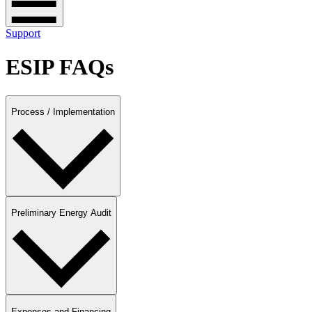
Support
ESIP FAQs
Process / Implementation​​​​‌ ‍ ​‍​‍‌‍ ‌ ​‍‌‍‍‌‌‍‌ ‌‍‍‌‌‍ ‍​‍​‍​ ‍‍​‍​‍‌ ​ ‌‍​‌‌‍ ‍‌‍‍‌‌ ‌​‌ ‍‌​‍ ‍‌‍‍‌‌‍ ​‍​‍​‍ ​​‍​‍‌‍‍​‌ ​‍‌‍‌‌‌‍‌‍​‍​‍​ ‍‍​‍​‍‌‍‍​‌ ‌​‌ ‌​‌ ​​​ ‍‍​‍ ​‍ ‌‍ ​‌‍ ‌‍​ ‌‍​‌‌‍ ​‌‍‍​‌‍ ‌ ​ ‌ ‌​​ ‍‍​ ​ ​ ​ ​ ​ ​ ​ ​‍ ‌‍‍‌‌‍ ‍‌ ‌​‌‍‌‌‌‍ ‍‌ ‌​​‍ ‌‍‌‌‌‍‌​‌‍‍‌‌ ‌​​‍ ‌‍ ‌‌‍ ‌‍‌​‌‍‌‌​ ‌‌ ​​‌ ​‍‌‍‌‌‌ ​ ‌‍‌‌‌‍ ‍‌ ‌​‌‍​‌‌ ‌​‌‍‍‌‌‍ ‌‍ ‍​ ‍ ‌‍‍‌‌‍‌​​ ‌​ ​‌​ ‍‌​ ​​​ ‌ ‌‍‌​​ ​​​ ‌‌​ ‍​​‍ ‌​ ​​​ ​​​ ​‍‌‍​‌​‍ ‌​ ‌​​ ‌‍‌‍‌‌​ ‌‍​‍ ‌​ ‍‌​ ​‍​ ‌ ​ ​ ​‍ ‌​ ​ ​ ​​​ ​‌​ ‌‌​ ‌ ​ ‌‌​ ‍‌‌‍‌​‌‍‌‍​ ‌‍​ ‍​​ ‍​​ ‍ ‌ ‌​‌ ‍‌‌ ​​‌‍‌‌​ ‌‌‍‍​‌‍‌‌‌‍ ​‌ ​​‌‌‌​‌‍ ‌ ​​‌‍‍‌‌‍​ ​ ‍ ‌ ​​‌‍​‌‌ ‌​‌‍‍​​ ‌‌‍​ ‌‍ ‌‍ ‍‌ ‌​‌‍‌‌‌‍ ‍‌ ‌​​‍‌‌​ ‌‌‌​​‍‌‌ ‌‍‍ ‌‍‌‌‌ ‍‌​‍‌‌​ ​ ‌​‌​​‍‌‌​ ​ ‌​‌​​‍‌‌​ ​‍​ ​‍​ ​ ‌‍​‌‌‍​‌​ ‍‌‌‍‌‍‌‍‌‌​ ‌‌​ ​ ​ ​​​ ​​‌‍‌‌​ ‌‍​‍‌‌​ ​‍​ ​‍​‍‌‌​ ‌‌‌​‌​​‍ ‍‌‍‍‌‌ ‌​‌‍‌‌‌‍ ‌‌ ​ ​‍‌‌​ ‌‌‌​​‍‌‌ ‌‍‍ ‌‍‌‌‌ ‍‌​‍‌‌​ ​ ‌​‌​​‍‌‌​ ​ ‌​‌​​‍‌‌​ ​‍​ ​‍​ ‌‍​ ​‌​ ​‍​ ​ ‌‍​‍​ ​​​ ​‍‌‍‌‍​ ‍‌​ ‍‌​ ‌‌‌‍​ ​‍‌‌​ ​‍​ ​‍​‍‌‌​ ‌‌‌​‌​​‍ ‍‌‍‍​‌‍‌‌‌‍​‌‌‍‌​‌‍‍‌‌‍ ‍‌‍‌ ​ ‌‍​‍‌‍​‌‌ ​ ‌‍‌‌‌‌‌‌‌ ​‍‌‍ ​​ ‌‌‍‍​‌ ‌​‌ ‌​‌ ​​​‍‌‌​ ​ ‌​​‌​‍‌‌​ ​‍‌​‌‍​‍‌‌​ ​‍‌​‌‍‌‍ ​‌‍ ‌‍​ ‌‍​‌‌‍ ​‌‍‍​‌‍ ‌ ​ ‌ ‌​​‍‌‌​ ​ ‌​​‌​ ​ ​ ​ ​ ​ ​ ​ ​‍‌‍‌‍‍‌‌‍‌​​ ‌​ ​‌​ ‍‌​ ​​​ ‌ ‌‍‌​​ ​​​ ‌‌​ ‍​​‍ ‌​ ​​​ ​​​ ​‍‌‍​‌​‍ ‌​ ‌​​ ‌‍‌‍‌‌​ ‌‍​‍ ‌​ ‍‌​ ​‍​ ‌ ​ ​ ​‍ ‌​ ​ ​ ​​​ ​‌​ ‌‌​ ‌ ​ ‌‌​ ‍‌‌‍‌​‌‍‌‍​ ‌‍​ ‍​​ ‍​​‍‌‍‌ ‌​‌ ‍‌‌ ​​‌‍‌‌​ ‌‌‍‍​‌‍‌‌‌‍ ​‌ ​​‌‌‌​‌‍ ‌ ​​‌‍‍‌‌‍​ ​‍‌‍‌ ​​‌‍​‌‌ ‌​‌‍‍​​ ‌‌‍​ ‌‍ ‌‍ ‍‌ ‌​‌‍‌‌‌‍ ‍‌ ‌​​‍‌‌​ ‌‌‌​​‍‌‌ ‌‍‍ ‌‍‌‌‌ ‍‌​‍‌‌​ ​ ‌​‌​​‍‌‌​ ​ ‌​‌​​‍‌‌​ ​‍​ ​‍​ ​ ‌‍​‌‌‍​‌​ ‍‌‌‍‌‍‌‍‌‌​ ‌‌​ ​ ​ ​​​ ​​‌‍‌‌​ ‌‍​‍‌‌​ ​‍​ ​‍​‍‌‌​ ‌‌‌​‌​​‍ ‍‌‍‍‌‌ ‌​‌‍‌‌‌‍ ‌‌ ​ ​‍‌‌​ ‌‌‌​​‍‌‌ ‌‍‍ ‌‍‌‌‌ ‍‌​‍‌‌​ ​ ‌​‌​​‍‌‌​ ​ ‌​‌​​‍‌‌​ ​‍​ ​‍​ ‌‍​ ​‌​ ​‍​ ​ ‌‍​‍​ ​​​ ​‍‌‍‌‍​ ‍‌​ ‍‌​ ‌‌‌‍​ ​‍‌‌​ ​‍​ ​‍​‍‌‌​ ‌‌‌​‌​​‍ ‍‌‍‍​‌‍‌‌‌‍​‌‌‍‌​‌‍‍‌‌‍ ‍‌‍‌ ​‍‌‍‌ ​​‌‍‌‌‌ ​‍‌ ​ ‌ ​​‌‍‌‌‌‍​ ‌ ‌​‌‍‍‌‌ ‌‍‌‍‌‌​ ‌‌ ​​‌ ‌‌‌‍​‍‌‍ ​‌‍‍‌‌ ​ ‌‍‍​‌‍‌‌‌‍‌​​‍​‍‌ ‌
Preliminary Energy Audit​​​​‌ ‍ ​‍​‍‌‍ ‌ ​‍‌‍‍‌‌‍‌ ‌‍‍‌‌‍ ‍​‍​‍​ ‍‍​‍​‍‌ ​ ‌‍​‌‌‍ ‍‌‍‍‌‌ ‌​‌ ‍‌​‍ ‍‌‍‍‌‌‍ ​‍​‍​‍ ​​‍​‍‌‍‍​‌ ​‍‌‍‌‌‌‍‌‍​‍​‍​ ‍‍​‍​‍‌‍‍​‌ ‌​‌ ‌​‌ ​​​ ‍‍​‍ ​‍ ‌‍ ​‌‍ ‌‍​ ‌‍​‌‌‍ ​‌‍‍​‌‍ ‌ ​ ‌ ‌​​ ‍‍​ ​ ​ ​ ​ ​ ​ ​ ​‍ ‌‍‍‌‌‍ ‍‌ ‌​‌‍‌‌‌‍ ‍‌ ‌​​‍ ‌‍‌‌‌‍‌​‌‍‍‌‌ ‌​​‍ ‌‍ ‌‌‍ ‌‍‌​‌‍‌‌​ ‌‌ ​​‌ ​‍‌‍‌‌‌ ​ ‌‍‌‌‌‍ ‍‌ ‌​‌‍​‌‌ ‌​‌‍‍‌‌‍ ‌‍ ‍​ ‍ ‌‍‍‌‌‍‌​​ ‌​ ​‌​ ‍‌​ ​​​ ‌ ‌‍‌​​ ​​​ ‌‌​ ‍​​‍ ‌​ ​​​ ​​​ ​‍‌‍​‌​‍ ‌​ ‌​​ ‌‍‌‍‌‌​ ‌‍​‍ ‌​ ‍‌​ ​‍​ ‌ ​ ​ ​‍ ‌​ ​ ​ ​​​ ​‌​ ‌‌​ ‌ ​ ‌‌​ ‍‌‌‍‌​‌‍‌‍​ ‌‍​ ‍​​ ‍​​ ‍ ‌ ‌​‌ ‍‌‌ ​​‌‍‌‌​ ‌‌‍‍​‌‍‌‌‌‍ ​‌ ​​‌‌‌​‌‍ ‌ ​​‌‍‍‌‌‍​ ​ ‍ ‌ ​​‌‍​‌‌ ‌​‌‍‍​​ ‌‌‍​ ‌‍ ‌‍ ‍‌ ‌​‌‍‌‌‌‍ ‍‌ ‌​​‍‌‌​ ‌‌‌​​‍‌‌ ‌‍‍ ‌‍‌‌‌ ‍‌​‍‌‌​ ​ ‌​‌​​‍‌‌​ ​ ‌​‌​​‍‌‌​ ​‍​ ​‍​ ​ ‌‍​‌‌‍​‌​ ‍‌‌‍‌‍‌‍‌‌​ ‌‌​ ​ ​ ​​​ ​​‌‍‌‌​ ‌‍​‍‌‌​ ​‍​ ​‍​‍‌‌​ ‌‌‌​‌​​‍ ‍‌‍‍‌‌ ‌​‌‍‌‌‌‍ ‌‌ ​ ​‍‌‌​ ‌‌‌​​‍‌‌ ‌‍‍ ‌‍‌‌‌ ‍‌​‍‌‌​ ​ ‌​‌​​‍‌‌​ ​ ‌​‌​​‍‌‌​ ​‍​ ​‍​ ​‍‌‍‌‌‌‍​‍​ ‌ ​ ‌​‌‍‌‌​ ‍​​ ‌‌‌‍​ ​ ‍​‌‍​‍​ ‌ ​‍‌‌​ ​‍​ ​‍​‍‌‌​ ‌‌‌​‌​​‍ ‍‌‍‍​‌‍‌‌‌‍​‌‌‍‌​‌‍‍‌‌‍ ‍‌‍‌ ​ ‌‍​‍‌‍​‌‌ ​ ‌‍‌‌‌‌‌‌‌ ​‍‌‍ ​​ ‌‌‍‍​‌ ‌​‌ ‌​‌ ​​​‍‌‌​ ​ ‌​​‌​‍‌‌​ ​‍‌​‌‍​‍‌‌​ ​‍‌​‌‍‌‍ ​‌‍ ‌‍​ ‌‍​‌‌‍ ​‌‍‍​‌‍ ‌ ​ ‌ ‌​​‍‌‌​ ​ ‌​​‌​ ​ ​ ​ ​ ​ ​ ​ ​‍‌‍‌‍‍‌‌‍‌​​ ‌​ ​‌​ ‍‌​ ​​​ ‌ ‌‍‌​​ ​​​ ‌‌​ ‍​​‍ ‌​ ​​​ ​​​ ​‍‌‍​‌​‍ ‌​ ‌​​ ‌‍‌‍‌‌​ ‌‍​‍ ‌​ ‍‌​ ​‍​ ‌ ​ ​ ​‍ ‌​ ​ ​ ​​​ ​‌​ ‌‌​ ‌ ​ ‌‌​ ‍‌‌‍‌​‌‍‌‍​ ‌‍​ ‍​​ ‍​​‍‌‍‌ ‌​‌ ‍‌‌ ​​‌‍‌‌​ ‌‌‍‍​‌‍‌‌‌‍ ​‌ ​​‌‌‌​‌‍ ‌ ​​‌‍‍‌‌‍​ ​‍‌‍‌ ​​‌‍​‌‌ ‌​‌‍‍​​ ‌‌‍​ ‌‍ ‌‍ ‍‌ ‌​‌‍‌‌‌‍ ‍‌ ‌​​‍‌‌​ ‌‌‌​​‍‌‌ ‌‍‍ ‌‍‌‌‌ ‍‌​‍‌‌​ ​ ‌​‌​​‍‌‌​ ​ ‌​‌​​‍‌‌​ ​‍​ ​‍​ ​ ‌‍​‌‌‍​‌​ ‍‌‌‍‌‍‌‍‌‌​ ‌‌​ ​ ​ ​​​ ​​‌‍‌‌​ ‌‍​‍‌‌​ ​‍​ ​‍​‍‌‌​ ‌‌‌​‌​​‍ ‍‌‍‍‌‌ ‌​‌‍‌‌‌‍ ‌‌ ​ ​‍‌‌​ ‌‌‌​​‍‌‌ ‌‍‍ ‌‍‌‌‌ ‍‌​‍‌‌​ ​ ‌​‌​​‍‌‌​ ​ ‌​‌​​‍‌‌​ ​‍​ ​‍​ ​‍‌‍‌‌‌‍​‍​ ‌ ​ ‌​‌‍‌‌​ ‍​​ ‌‌‌‍​ ​ ‍​‌‍​‍​ ‌ ​‍‌‌​ ​‍​ ​‍​‍‌‌​ ‌‌‌​‌​​‍ ‍‌‍‍​‌‍‌‌‌‍​‌‌‍‌​‌‍‍‌‌‍ ‍‌‍‌ ​‍‌‍‌ ​​‌‍‌‌‌ ​‍‌ ​ ‌ ​​‌‍‌‌‌‍​ ‌ ‌​‌‍‍‌‌ ‌‍‌‍‌‌​ ‌‌ ​​‌ ‌‌‌‍​‍‌‍ ​‌‍‍‌‌ ​ ‌‍‍​‌‍‌‌‌‍‌​​‍​‍‌ ‌
Expenses and Financing​​​​‌ ‍ ​‍​‍‌‍ ‌ ​‍‌‍‍‌‌‍‌ ‌‍‍‌‌‍ ‍​‍​‍​ ‍‍​‍​‍‌ ​ ‌‍​‌‌‍ ‍‌‍‍‌‌ ‌​‌ ‍‌​‍ ‍‌‍‍‌‌‍ ​‍​‍​‍ ​​‍​‍‌‍‍​‌ ​‍‌‍‌‌‌‍‌‍​‍​‍​ ‍‍​‍​‍‌‍‍​‌ ‌​‌ ‌​‌ ​​​ ‍‍​‍ ​‍ ‌‍ ​‌‍ ‌‍​ ‌‍​‌‌‍ ​‌‍‍​‌‍ ‌ ​ ‌ ‌​​ ‍‍​ ​ ​ ​ ​ ​ ​ ​ ​‍ ‌‍‍‌‌‍ ‍‌ ‌​‌‍‌‌‌‍ ‍‌ ‌​​‍ ‌‍‌‌‌‍‌​‌‍‍‌‌ ‌​​‍ ‌‍ ‌‌‍ ‌‍‌​‌‍‌‌​ ‌‌ ​​‌ ​‍‌‍‌‌‌ ​ ‌‍‌‌‌‍ ‍‌ ‌​‌‍​‌‌ ‌​‌‍‍‌‌‍ ‌‍ ‍​ ‍ ‌‍‍‌‌‍‌​​ ‌​ ​‌​ ‍‌​ ​​​ ‌ ‌‍‌​​ ​​​ ‌‌​ ‍​​‍ ‌​ ​​​ ​​​ ​‍‌‍​‌​‍ ‌​ ‌​​ ‌‍‌‍‌‌​ ‌‍​‍ ‌​ ‍‌​ ​‍​ ‌ ​ ​ ​‍ ‌​ ​ ​ ​​​ ​‌​ ‌‌​ ‌ ​ ‌‌​ ‍‌‌‍‌​‌‍‌‍​ ‌‍​ ‍​​ ‍​​ ‍ ‌ ‌​‌ ‍‌‌ ​​‌‍‌‌​ ‌‌‍‍​‌‍‌‌‌‍ ​‌ ​​‌‌‌​‌‍ ‌ ​​‌‍‍‌‌‍​ ​ ‍ ‌ ​​‌‍​‌‌ ‌​‌‍‍​​ ‌‌‍​ ‌‍ ‌‍ ‍‌ ‌​‌‍‌‌‌‍ ‍‌ ‌​​‍‌‌​ ‌‌‌​​‍‌‌ ‌‍‍ ‌‍‌‌‌ ‍‌​‍‌‌​ ​ ‌​‌​​‍‌‌​ ​ ‌​‌​​‍‌‌​ ​‍​ ​‍​ ​ ‌‍​‌‌‍​‌​ ‍‌‌‍‌‍‌‍‌‌​ ‌‌​ ​ ​ ​​​ ​​‌‍‌‌​ ‌‍​‍‌‌​ ​‍​ ​‍​‍‌‌​ ‌‌‌​‌​​‍ ‍‌‍‍‌‌ ‌​‌‍‌‌‌‍ ‌‌ ​ ​‍‌‌​ ‌‌‌​​‍‌‌ ‌‍‍ ‌‍‌‌‌ ‍‌​‍‌‌​ ​ ‌​‌​​‍‌‌​ ​ ‌​‌​​‍‌‌​ ​‍​ ​‍​ ‍​​ ‍​‌‍‌‍​ ‌ ​ ​‌​ ‌‍​ ​‍​ ‌‌‌‍‌‌‌‍​ ​ ‍​‌‍​ ​‍‌‌​ ​‍​ ​‍​‍‌‌​ ‌‌‌​‌​​‍ ‍‌‍‍​‌‍‌‌‌‍​‌‌‍‌​‌‍‍‌‌‍ ‍‌‍‌ ​ ‌‍​‍‌‍​‌‌ ​ ‌‍‌‌‌‌‌‌‌ ​‍‌‍ ​​ ‌‌‍‍​‌ ‌​‌ ‌​‌ ​​​‍‌‌​ ​ ‌​​‌​‍‌‌​ ​‍‌​‌‍​‍‌‌​ ​‍‌​‌‍‌‍ ​‌‍ ‌‍​ ‌‍​‌‌‍ ​‌‍‍​‌‍ ‌ ​ ‌ ‌​​‍‌‌​ ​ ‌​​‌​ ​ ​ ​ ​ ​ ​ ​ ​‍‌‍‌‍‍‌‌‍‌​​ ‌​ ​‌​ ‍‌​ ​​​ ‌ ‌‍‌​​ ​​​ ‌‌​ ‍​​‍ ‌​ ​​​ ​​​ ​‍‌‍​‌​‍ ‌​ ‌​​ ‌‍‌‍‌‌​ ‌‍​‍ ‌​ ‍‌​ ​‍​ ‌ ​ ​ ​‍ ‌​ ​ ​ ​​​ ​‌​ ‌‌​ ‌ ​ ‌‌​ ‍‌‌‍‌​‌‍‌‍​ ‌‍​ ‍​​ ‍​​‍‌‍‌ ‌​‌ ‍‌‌ ​​‌‍‌‌​ ‌‌‍‍​‌‍‌‌‌‍ ​‌ ​​‌‌‌​‌‍ ‌ ​​‌‍‍‌‌‍​ ​‍‌‍‌ ​​‌‍​‌‌ ‌​‌‍‍​​ ‌‌‍​ ‌‍ ‌‍ ‍‌ ‌​‌‍‌‌‌‍ ‍‌ ‌​​‍‌‌​ ‌‌‌​​‍‌‌ ‌‍‍ ‌‍‌‌‌ ‍‌​‍‌‌​ ​ ‌​‌​​‍‌‌​ ​ ‌​‌​​‍‌‌​ ​‍​ ​‍​ ​ ‌‍​‌‌‍​‌​ ‍‌‌‍‌‍‌‍‌‌​ ‌‌​ ​ ​ ​​​ ​​‌‍‌‌​ ‌‍​‍‌‌​ ​‍​ ​‍​‍‌‌​ ‌‌‌​‌​​‍ ‍‌‍‍‌‌ ‌​‌‍‌‌‌‍ ‌‌ ​ ​‍‌‌​ ‌‌‌​​‍‌‌ ‌‍‍ ‌‍‌‌‌ ‍‌​‍‌‌​ ​ ‌​‌​​‍‌‌​ ​ ‌​‌​​‍‌‌​ ​‍​ ​‍​ ‍​​ ‍​‌‍‌‍​ ‌ ​ ​‌​ ‌‍​ ​‍​ ‌‌‌‍‌‌‌‍​ ​ ‍​‌‍​ ​‍‌‌​ ​‍​ ​‍​‍‌‌​ ‌‌‌​‌​​‍ ‍‌‍‍​‌‍‌‌‌‍​‌‌‍‌​‌‍‍‌‌‍ ‍‌‍‌ ​‍‌‍‌ ​​‌‍‌‌‌ ​‍‌ ​ ‌ ​​‌‍‌‌‌‍​ ‌ ‌​‌‍‍‌‌ ‌‍‌‍‌‌​ ‌‌ ​​‌ ‌‌‌‍​‍‌‍ ​‌‍‍‌‌ ​ ‌‍‍​‌‍‌‌‌‍‌​​‍​‍‌ ‌