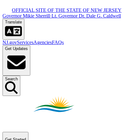
OFFICIAL SITE OF THE STATE OF NEW JERSEY​​​​‌ ‍ ​‍​‍‌‍ ‌ ​‍‌‍‍‌‌‍‌ ‌‍‍‌‌‍ ‍​‍​‍​ ‍‍​‍​‍‌ ​ ‌‍​‌‌‍ ‍‌‍‍‌‌ ‌​‌ ‍‌​‍ ‍‌‍‍‌‌‍ ​‍​‍​‍ ​​‍​‍‌‍‍​‌ ​‍‌‍‌‌‌‍‌‍​‍​‍​ ‍‍​‍​‍‌‍‍​‌ ‌​‌ ‌​‌ ​​​ ‍‍​‍ ​‍ ‌‍ ​‌‍ ‌‍​ ‌‍​‌‌‍ ​‌‍‍​‌‍ ‌ ​ ‌ ‌​​ ‍‍​ ​ ​ ​ ​ ​ ​ ​ ​‍ ‌‍‍‌‌‍ ‍‌ ‌​‌‍‌‌‌‍ ‍‌ ‌​​‍ ‌‍‌‌‌‍‌​‌‍‍‌‌ ‌​​‍ ‌‍ ‌‌‍ ‌‍‌​‌‍‌‌​ ‌‌ ​​‌ ​‍‌‍‌‌‌ ​ ‌‍‌‌‌‍ ‍‌ ‌​‌‍​‌‌ ‌​‌‍‍‌‌‍ ‌‍ ‍​ ‍ ‌‍‍‌‌‍‌​​ ‌‌‍ ‍‌‍‍‍‌​‌ ‌‍ ‌ ‌‍‌​ ​‌‍​‌‌ ‍‌‌‍ ‌ ‌‌‌ ‌​​ ‍ ‌ ‌​‌ ‍‌‌ ​​‌‍‌‌​ ‌‌‍ ‍‌‍‍‍‌‍ ​‌‍​‌‌ ‍‌‌‍ ‌ ‌‌‌ ‌​​ ‍ ‌ ​​‌‍​‌‌ ‌​‌‍‍​​ ‌‌‍‍​‌‍‌‌‌‍​‌‌‍‌​‌‍‌‌‌ ​‍​‍ ‍‌ ​ ‌‍‌‌‌‍​‌‌‍ ​​‍ ‍‌ ‌​‌‍‌‌‌ ‍​‌ ‌​​ ‌‍​‍‌‍​‌‌ ​ ‌‍‌‌‌‌‌‌‌ ​‍‌‍ ​​ ‌‌‍‍​‌ ‌​‌ ‌​‌ ​​​‍‌‌​ ​ ‌​​‌​‍‌‌​ ​‍‌​‌‍​‍‌‌​ ​‍‌​‌‍‌‍ ​‌‍ ‌‍​ ‌‍​‌‌‍ ​‌‍‍​‌‍ ‌ ​ ‌ ‌​​‍‌‌​ ​ ‌​​‌​ ​ ​ ​ ​ ​ ​ ​ ​‍‌‍‌‍‍‌‌‍‌​​ ‌‌‍ ‍‌‍‍‍‌​‌ ‌‍ ‌ ‌‍‌​ ​‌‍​‌‌ ‍‌‌‍ ‌ ‌‌‌ ‌​​‍‌‍‌ ‌​‌ ‍‌‌ ​​‌‍‌‌​ ‌‌‍ ‍‌‍‍‍‌‍ ​‌‍​‌‌ ‍‌‌‍ ‌ ‌‌‌ ‌​​‍‌‍‌ ​​‌‍​‌‌ ‌​‌‍‍​​ ‌‌‍‍​‌‍‌‌‌‍​‌‌‍‌​‌‍‌‌‌ ​‍​‍ ‍‌ ​ ‌‍‌‌‌‍​‌‌‍ ​​‍ ‍‌ ‌​‌‍‌‌‌ ‍​‌ ‌​​‍‌‍‌ ​​‌‍‌‌‌ ​‍‌ ​ ‌ ​​‌‍‌‌‌‍​ ‌ ‌​‌‍‍‌‌ ‌‍‌‍‌‌​ ‌‌ ​​‌ ‌‌‌‍​‍‌‍ ​‌‍‍‌‌ ​ ‌‍‍​‌‍‌‌‌‍‌​​‍​‍‌ ‌
Governor Mikie Sherrill​​​​‌ ‍ ​‍​‍‌‍ ‌ ​‍‌‍‍‌‌‍‌ ‌‍‍‌‌‍ ‍​‍​‍​ ‍‍​‍​‍‌ ​ ‌‍​‌‌‍ ‍‌‍‍‌‌ ‌​‌ ‍‌​‍ ‍‌‍‍‌‌‍ ​‍​‍​‍ ​​‍​‍‌‍‍​‌ ​‍‌‍‌‌‌‍‌‍​‍​‍​ ‍‍​‍​‍‌‍‍​‌ ‌​‌ ‌​‌ ​​​ ‍‍​‍ ​‍ ‌‍ ​‌‍ ‌‍​ ‌‍​‌‌‍ ​‌‍‍​‌‍ ‌ ​ ‌ ‌​​ ‍‍​ ​ ​ ​ ​ ​ ​ ​ ​‍ ‌‍‍‌‌‍ ‍‌ ‌​‌‍‌‌‌‍ ‍‌ ‌​​‍ ‌‍‌‌‌‍‌​‌‍‍‌‌ ‌​​‍ ‌‍ ‌‌‍ ‌‍‌​‌‍‌‌​ ‌‌ ​​‌ ​‍‌‍‌‌‌ ​ ‌‍‌‌‌‍ ‍‌ ‌​‌‍​‌‌ ‌​‌‍‍‌‌‍ ‌‍ ‍​ ‍ ‌‍‍‌‌‍‌​​ ‌‌‍ ‍‌‍‍‍‌​‌ ‌‍ ‌ ‌‍‌​ ​‌‍​‌‌ ‍‌‌‍ ‌ ‌‌‌ ‌​​ ‍ ‌ ‌​‌ ‍‌‌ ​​‌‍‌‌​ ‌‌‍ ‍‌‍‍‍‌‍ ​‌‍​‌‌ ‍‌‌‍ ‌ ‌‌‌ ‌​​ ‍ ‌ ​​‌‍​‌‌ ‌​‌‍‍​​ ‌‌‍‍​‌‍‌‌‌‍​‌‌‍‌​‌‍‌‌‌ ​‍​‍ ‍‌‍ ​‌‍‌‌‌‍​‌‌‍‌​‌‍‌‌‌ ​‍‌ ​ ​‍ ‍‌‍‌ ‌‍ ‌ ‌‍‌‍‌‌‌ ​‍‌‍ ‍‌‍ ‌ ​‍​ ‌‍​‍‌‍​‌‌ ​ ‌‍‌‌‌‌‌‌‌ ​‍‌‍ ​​ ‌‌‍‍​‌ ‌​‌ ‌​‌ ​​​‍‌‌​ ​ ‌​​‌​‍‌‌​ ​‍‌​‌‍​‍‌‌​ ​‍‌​‌‍‌‍ ​‌‍ ‌‍​ ‌‍​‌‌‍ ​‌‍‍​‌‍ ‌ ​ ‌ ‌​​‍‌‌​ ​ ‌​​‌​ ​ ​ ​ ​ ​ ​ ​ ​‍‌‍‌‍‍‌‌‍‌​​ ‌‌‍ ‍‌‍‍‍‌​‌ ‌‍ ‌ ‌‍‌​ ​‌‍​‌‌ ‍‌‌‍ ‌ ‌‌‌ ‌​​‍‌‍‌ ‌​‌ ‍‌‌ ​​‌‍‌‌​ ‌‌‍ ‍‌‍‍‍‌‍ ​‌‍​‌‌ ‍‌‌‍ ‌ ‌‌‌ ‌​​‍‌‍‌ ​​‌‍​‌‌ ‌​‌‍‍​​ ‌‌‍‍​‌‍‌‌‌‍​‌‌‍‌​‌‍‌‌‌ ​‍​‍ ‍‌‍ ​‌‍‌‌‌‍​‌‌‍‌​‌‍‌‌‌ ​‍‌ ​ ​‍ ‍‌‍‌ ‌‍ ‌ ‌‍‌‍‌‌‌ ​‍‌‍ ‍‌‍ ‌ ​‍​‍‌‍‌ ​​‌‍‌‌‌ ​‍‌ ​ ‌ ​​‌‍‌‌‌‍​ ‌ ‌​‌‍‍‌‌ ‌‍‌‍‌‌​ ‌‌ ​​‌ ‌‌‌‍​‍‌‍ ​‌‍‍‌‌ ​ ‌‍‍​‌‍‌‌‌‍‌​​‍​‍‌ ‌
·
Lt. Governor Dr. Dale G. Caldwell​​​​‌ ‍ ​‍​‍‌‍ ‌ ​‍‌‍‍‌‌‍‌ ‌‍‍‌‌‍ ‍​‍​‍​ ‍‍​‍​‍‌ ​ ‌‍​‌‌‍ ‍‌‍‍‌‌ ‌​‌ ‍‌​‍ ‍‌‍‍‌‌‍ ​‍​‍​‍ ​​‍​‍‌‍‍​‌ ​‍‌‍‌‌‌‍‌‍​‍​‍​ ‍‍​‍​‍‌‍‍​‌ ‌​‌ ‌​‌ ​​​ ‍‍​‍ ​‍ ‌‍ ​‌‍ ‌‍​ ‌‍​‌‌‍ ​‌‍‍​‌‍ ‌ ​ ‌ ‌​​ ‍‍​ ​ ​ ​ ​ ​ ​ ​ ​‍ ‌‍‍‌‌‍ ‍‌ ‌​‌‍‌‌‌‍ ‍‌ ‌​​‍ ‌‍‌‌‌‍‌​‌‍‍‌‌ ‌​​‍ ‌‍ ‌‌‍ ‌‍‌​‌‍‌‌​ ‌‌ ​​‌ ​‍‌‍‌‌‌ ​ ‌‍‌‌‌‍ ‍‌ ‌​‌‍​‌‌ ‌​‌‍‍‌‌‍ ‌‍ ‍​ ‍ ‌‍‍‌‌‍‌​​ ‌‌‍ ‍‌‍‍‍‌​‌ ‌‍ ‌ ‌‍‌​ ​‌‍​‌‌ ‍‌‌‍ ‌ ‌‌‌ ‌​​ ‍ ‌ ‌​‌ ‍‌‌ ​​‌‍‌‌​ ‌‌‍ ‍‌‍‍‍‌‍ ​‌‍​‌‌ ‍‌‌‍ ‌ ‌‌‌ ‌​​ ‍ ‌ ​​‌‍​‌‌ ‌​‌‍‍​​ ‌‌‍‍​‌‍‌‌‌‍​‌‌‍‌​‌‍‌‌‌ ​‍​‍ ‍‌‍ ​‌‍‌‌‌‍​‌‌‍‌​‌‍‌‌‌ ​‍‌ ​ ​‍ ‍‌‍ ​‌ ‌​‌​‌ ‌‍ ‌ ‌‍‌‍‌‌‌ ​‍‌‍ ‍‌‍ ‌ ​‍​ ‌‍​‍‌‍​‌‌ ​ ‌‍‌‌‌‌‌‌‌ ​‍‌‍ ​​ ‌‌‍‍​‌ ‌​‌ ‌​‌ ​​​‍‌‌​ ​ ‌​​‌​‍‌‌​ ​‍‌​‌‍​‍‌‌​ ​‍‌​‌‍‌‍ ​‌‍ ‌‍​ ‌‍​‌‌‍ ​‌‍‍​‌‍ ‌ ​ ‌ ‌​​‍‌‌​ ​ ‌​​‌​ ​ ​ ​ ​ ​ ​ ​ ​‍‌‍‌‍‍‌‌‍‌​​ ‌‌‍ ‍‌‍‍‍‌​‌ ‌‍ ‌ ‌‍‌​ ​‌‍​‌‌ ‍‌‌‍ ‌ ‌‌‌ ‌​​‍‌‍‌ ‌​‌ ‍‌‌ ​​‌‍‌‌​ ‌‌‍ ‍‌‍‍‍‌‍ ​‌‍​‌‌ ‍‌‌‍ ‌ ‌‌‌ ‌​​‍‌‍‌ ​​‌‍​‌‌ ‌​‌‍‍​​ ‌‌‍‍​‌‍‌‌‌‍​‌‌‍‌​‌‍‌‌‌ ​‍​‍ ‍‌‍ ​‌‍‌‌‌‍​‌‌‍‌​‌‍‌‌‌ ​‍‌ ​ ​‍ ‍‌‍ ​‌ ‌​‌​‌ ‌‍ ‌ ‌‍‌‍‌‌‌ ​‍‌‍ ‍‌‍ ‌ ​‍​‍‌‍‌ ​​‌‍‌‌‌ ​‍‌ ​ ‌ ​​‌‍‌‌‌‍​ ‌ ‌​‌‍‍‌‌ ‌‍‌‍‌‌​ ‌‌ ​​‌ ‌‌‌‍​‍‌‍ ​‌‍‍‌‌ ​ ‌‍‍​‌‍‌‌‌‍‌​​‍​‍‌ ‌
Translate​​​​‌ ‍ ​‍​‍‌‍ ‌ ​‍‌‍‍‌‌‍‌ ‌‍‍‌‌‍ ‍​‍​‍​ ‍‍​‍​‍‌ ​ ‌‍​‌‌‍ ‍‌‍‍‌‌ ‌​‌ ‍‌​‍ ‍‌‍‍‌‌‍ ​‍​‍​‍ ​​‍​‍‌‍‍​‌ ​‍‌‍‌‌‌‍‌‍​‍​‍​ ‍‍​‍​‍‌‍‍​‌ ‌​‌ ‌​‌ ​​​ ‍‍​‍ ​‍ ‌‍ ​‌‍ ‌‍​ ‌‍​‌‌‍ ​‌‍‍​‌‍ ‌ ​ ‌ ‌​​ ‍‍​ ​ ​ ​ ​ ​ ​ ​ ​‍ ‌‍‍‌‌‍ ‍‌ ‌​‌‍‌‌‌‍ ‍‌ ‌​​‍ ‌‍‌‌‌‍‌​‌‍‍‌‌ ‌​​‍ ‌‍ ‌‌‍ ‌‍‌​‌‍‌‌​ ‌‌ ​​‌ ​‍‌‍‌‌‌ ​ ‌‍‌‌‌‍ ‍‌ ‌​‌‍​‌‌ ‌​‌‍‍‌‌‍ ‌‍ ‍​ ‍ ‌‍‍‌‌‍‌​​ ‌‌‍ ‍‌‍‍‍‌​‌ ‌‍ ‌ ‌‍‌​ ​‌‍​‌‌ ‍‌‌‍ ‌ ‌‌‌ ‌​​ ‍ ‌ ‌​‌ ‍‌‌ ​​‌‍‌‌​ ‌‌‍ ‍‌‍‍‍‌‍ ​‌‍​‌‌ ‍‌‌‍ ‌ ‌‌‌ ‌​​ ‍ ‌ ​​‌‍​‌‌ ‌​‌‍‍​​ ‌‌‍‍​‌‍‌‌‌‍​‌‌‍‌​‌‍‌‌‌ ​‍​‍ ‍‌ ‌​‌ ​‍‌‍​‌‌‍ ‍‌ ​ ‌‍ ​‌‍​‌‌ ‌​‌‍‍‌‌‍ ‌‍ ‍‌ ​ ​‍ ‍‌‍​‍‌ ‌​‌‍ ‍​ ‌‍​‍‌‍​‌‌ ​ ‌‍‌‌‌‌‌‌‌ ​‍‌‍ ​​ ‌‌‍‍​‌ ‌​‌ ‌​‌ ​​​‍‌‌​ ​ ‌​​‌​‍‌‌​ ​‍‌​‌‍​‍‌‌​ ​‍‌​‌‍‌‍ ​‌‍ ‌‍​ ‌‍​‌‌‍ ​‌‍‍​‌‍ ‌ ​ ‌ ‌​​‍‌‌​ ​ ‌​​‌​ ​ ​ ​ ​ ​ ​ ​ ​‍‌‍‌‍‍‌‌‍‌​​ ‌‌‍ ‍‌‍‍‍‌​‌ ‌‍ ‌ ‌‍‌​ ​‌‍​‌‌ ‍‌‌‍ ‌ ‌‌‌ ‌​​‍‌‍‌ ‌​‌ ‍‌‌ ​​‌‍‌‌​ ‌‌‍ ‍‌‍‍‍‌‍ ​‌‍​‌‌ ‍‌‌‍ ‌ ‌‌‌ ‌​​‍‌‍‌ ​​‌‍​‌‌ ‌​‌‍‍​​ ‌‌‍‍​‌‍‌‌‌‍​‌‌‍‌​‌‍‌‌‌ ​‍​‍ ‍‌ ‌​‌ ​‍‌‍​‌‌‍ ‍‌ ​ ‌‍ ​‌‍​‌‌ ‌​‌‍‍‌‌‍ ‌‍ ‍‌ ​ ​‍ ‍‌‍​‍‌ ‌​‌‍ ‍​‍‌‍‌ ​​‌‍‌‌‌ ​‍‌ ​ ‌ ​​‌‍‌‌‌‍​ ‌ ‌​‌‍‍‌‌ ‌‍‌‍‌‌​ ‌‌ ​​‌ ‌‌‌‍​‍‌‍ ​‌‍‍‌‌ ​ ‌‍‍​‌‍‌‌‌‍‌​​‍​‍‌ ‌
NJ.gov​​​​‌ ‍ ​‍​‍‌‍ ‌ ​‍‌‍‍‌‌‍‌ ‌‍‍‌‌‍ ‍​‍​‍​ ‍‍​‍​‍‌ ​ ‌‍​‌‌‍ ‍‌‍‍‌‌ ‌​‌ ‍‌​‍ ‍‌‍‍‌‌‍ ​‍​‍​‍ ​​‍​‍‌‍‍​‌ ​‍‌‍‌‌‌‍‌‍​‍​‍​ ‍‍​‍​‍‌‍‍​‌ ‌​‌ ‌​‌ ​​​ ‍‍​‍ ​‍ ‌‍ ​‌‍ ‌‍​ ‌‍​‌‌‍ ​‌‍‍​‌‍ ‌ ​ ‌ ‌​​ ‍‍​ ​ ​ ​ ​ ​ ​ ​ ​‍ ‌‍‍‌‌‍ ‍‌ ‌​‌‍‌‌‌‍ ‍‌ ‌​​‍ ‌‍‌‌‌‍‌​‌‍‍‌‌ ‌​​‍ ‌‍ ‌‌‍ ‌‍‌​‌‍‌‌​ ‌‌ ​​‌ ​‍‌‍‌‌‌ ​ ‌‍‌‌‌‍ ‍‌ ‌​‌‍​‌‌ ‌​‌‍‍‌‌‍ ‌‍ ‍​ ‍ ‌‍‍‌‌‍‌​​ ‌‌‍ ‍‌‍‍‍‌​‌ ‌‍ ‌ ‌‍‌​ ​‌‍​‌‌ ‍‌‌‍ ‌ ‌‌‌ ‌​​ ‍ ‌ ‌​‌ ‍‌‌ ​​‌‍‌‌​ ‌‌‍ ‍‌‍‍‍‌‍ ​‌‍​‌‌ ‍‌‌‍ ‌ ‌‌‌ ‌​​ ‍ ‌ ​​‌‍​‌‌ ‌​‌‍‍​​ ‌‌‍‍​‌‍‌‌‌‍​‌‌‍‌​‌‍‌‌‌ ​‍​‍ ‍‌‍ ​‌‍‍‌‌‍ ‍‌‍‍ ‌ ​ ​‍‌‌​ ‌‌‌​​‍‌‌ ‌‍‍ ‌‍‌‌‌ ‍‌​‍‌‌​ ​ ‌​‌​​‍‌‌​ ​ ‌​‌​​‍‌‌​ ​‍​ ​‍​ ​‍‌‍‌‍‌‍​ ‌‍​ ​ ​ ‌‍​‍​ ‍​‌‍‌‌​ ​​​ ​ ‌‍​‍​ ​​​‍‌‌​ ​‍​ ​‍​‍‌‌​ ‌‌‌​‌​​‍ ‍‌ ‌​‌‍‌‌‌ ‍​‌ ‌​​ ‌‍​‍‌‍​‌‌ ​ ‌‍‌‌‌‌‌‌‌ ​‍‌‍ ​​ ‌‌‍‍​‌ ‌​‌ ‌​‌ ​​​‍‌‌​ ​ ‌​​‌​‍‌‌​ ​‍‌​‌‍​‍‌‌​ ​‍‌​‌‍‌‍ ​‌‍ ‌‍​ ‌‍​‌‌‍ ​‌‍‍​‌‍ ‌ ​ ‌ ‌​​‍‌‌​ ​ ‌​​‌​ ​ ​ ​ ​ ​ ​ ​ ​‍‌‍‌‍‍‌‌‍‌​​ ‌‌‍ ‍‌‍‍‍‌​‌ ‌‍ ‌ ‌‍‌​ ​‌‍​‌‌ ‍‌‌‍ ‌ ‌‌‌ ‌​​‍‌‍‌ ‌​‌ ‍‌‌ ​​‌‍‌‌​ ‌‌‍ ‍‌‍‍‍‌‍ ​‌‍​‌‌ ‍‌‌‍ ‌ ‌‌‌ ‌​​‍‌‍‌ ​​‌‍​‌‌ ‌​‌‍‍​​ ‌‌‍‍​‌‍‌‌‌‍​‌‌‍‌​‌‍‌‌‌ ​‍​‍ ‍‌‍ ​‌‍‍‌‌‍ ‍‌‍‍ ‌ ​ ​‍‌‌​ ‌‌‌​​‍‌‌ ‌‍‍ ‌‍‌‌‌ ‍‌​‍‌‌​ ​ ‌​‌​​‍‌‌​ ​ ‌​‌​​‍‌‌​ ​‍​ ​‍​ ​‍‌‍‌‍‌‍​ ‌‍​ ​ ​ ‌‍​‍​ ‍​‌‍‌‌​ ​​​ ​ ‌‍​‍​ ​​​‍‌‌​ ​‍​ ​‍​‍‌‌​ ‌‌‌​‌​​‍ ‍‌ ‌​‌‍‌‌‌ ‍​‌ ‌​​‍‌‍‌ ​​‌‍‌‌‌ ​‍‌ ​ ‌ ​​‌‍‌‌‌‍​ ‌ ‌​‌‍‍‌‌ ‌‍‌‍‌‌​ ‌‌ ​​‌ ‌‌‌‍​‍‌‍ ​‌‍‍‌‌ ​ ‌‍‍​‌‍‌‌‌‍‌​​‍​‍‌ ‌
Services​​​​‌ ‍ ​‍​‍‌‍ ‌ ​‍‌‍‍‌‌‍‌ ‌‍‍‌‌‍ ‍​‍​‍​ ‍‍​‍​‍‌ ​ ‌‍​‌‌‍ ‍‌‍‍‌‌ ‌​‌ ‍‌​‍ ‍‌‍‍‌‌‍ ​‍​‍​‍ ​​‍​‍‌‍‍​‌ ​‍‌‍‌‌‌‍‌‍​‍​‍​ ‍‍​‍​‍‌‍‍​‌ ‌​‌ ‌​‌ ​​​ ‍‍​‍ ​‍ ‌‍ ​‌‍ ‌‍​ ‌‍​‌‌‍ ​‌‍‍​‌‍ ‌ ​ ‌ ‌​​ ‍‍​ ​ ​ ​ ​ ​ ​ ​ ​‍ ‌‍‍‌‌‍ ‍‌ ‌​‌‍‌‌‌‍ ‍‌ ‌​​‍ ‌‍‌‌‌‍‌​‌‍‍‌‌ ‌​​‍ ‌‍ ‌‌‍ ‌‍‌​‌‍‌‌​ ‌‌ ​​‌ ​‍‌‍‌‌‌ ​ ‌‍‌‌‌‍ ‍‌ ‌​‌‍​‌‌ ‌​‌‍‍‌‌‍ ‌‍ ‍​ ‍ ‌‍‍‌‌‍‌​​ ‌‌‍ ‍‌‍‍‍‌​‌ ‌‍ ‌ ‌‍‌​ ​‌‍​‌‌ ‍‌‌‍ ‌ ‌‌‌ ‌​​ ‍ ‌ ‌​‌ ‍‌‌ ​​‌‍‌‌​ ‌‌‍ ‍‌‍‍‍‌‍ ​‌‍​‌‌ ‍‌‌‍ ‌ ‌‌‌ ‌​​ ‍ ‌ ​​‌‍​‌‌ ‌​‌‍‍​​ ‌‌‍‍​‌‍‌‌‌‍​‌‌‍‌​‌‍‌‌‌ ​‍​‍ ‍‌‍ ​‌‍‍‌‌‍ ‍‌‍‍ ‌ ​ ​‍‌‌​ ‌‌‌​​‍‌‌ ‌‍‍ ‌‍‌‌‌ ‍‌​‍‌‌​ ​ ‌​‌​​‍‌‌​ ​ ‌​‌​​‍‌‌​ ​‍​ ​‍​ ​‍​ ‍​​ ‌ ​ ‍‌​ ​‍‌‍​ ‌‍​ ‌‍‌‍​ ​ ​ ‌ ​ ‌​​ ‌​​‍‌‌​ ​‍​ ​‍​‍‌‌​ ‌‌‌​‌​​‍ ‍‌ ‌​‌‍‌‌‌ ‍​‌ ‌​​ ‌‍​‍‌‍​‌‌ ​ ‌‍‌‌‌‌‌‌‌ ​‍‌‍ ​​ ‌‌‍‍​‌ ‌​‌ ‌​‌ ​​​‍‌‌​ ​ ‌​​‌​‍‌‌​ ​‍‌​‌‍​‍‌‌​ ​‍‌​‌‍‌‍ ​‌‍ ‌‍​ ‌‍​‌‌‍ ​‌‍‍​‌‍ ‌ ​ ‌ ‌​​‍‌‌​ ​ ‌​​‌​ ​ ​ ​ ​ ​ ​ ​ ​‍‌‍‌‍‍‌‌‍‌​​ ‌‌‍ ‍‌‍‍‍‌​‌ ‌‍ ‌ ‌‍‌​ ​‌‍​‌‌ ‍‌‌‍ ‌ ‌‌‌ ‌​​‍‌‍‌ ‌​‌ ‍‌‌ ​​‌‍‌‌​ ‌‌‍ ‍‌‍‍‍‌‍ ​‌‍​‌‌ ‍‌‌‍ ‌ ‌‌‌ ‌​​‍‌‍‌ ​​‌‍​‌‌ ‌​‌‍‍​​ ‌‌‍‍​‌‍‌‌‌‍​‌‌‍‌​‌‍‌‌‌ ​‍​‍ ‍‌‍ ​‌‍‍‌‌‍ ‍‌‍‍ ‌ ​ ​‍‌‌​ ‌‌‌​​‍‌‌ ‌‍‍ ‌‍‌‌‌ ‍‌​‍‌‌​ ​ ‌​‌​​‍‌‌​ ​ ‌​‌​​‍‌‌​ ​‍​ ​‍​ ​‍​ ‍​​ ‌ ​ ‍‌​ ​‍‌‍​ ‌‍​ ‌‍‌‍​ ​ ​ ‌ ​ ‌​​ ‌​​‍‌‌​ ​‍​ ​‍​‍‌‌​ ‌‌‌​‌​​‍ ‍‌ ‌​‌‍‌‌‌ ‍​‌ ‌​​‍‌‍‌ ​​‌‍‌‌‌ ​‍‌ ​ ‌ ​​‌‍‌‌‌‍​ ‌ ‌​‌‍‍‌‌ ‌‍‌‍‌‌​ ‌‌ ​​‌ ‌‌‌‍​‍‌‍ ​‌‍‍‌‌ ​ ‌‍‍​‌‍‌‌‌‍‌​​‍​‍‌ ‌
Agencies​​​​‌ ‍ ​‍​‍‌‍ ‌ ​‍‌‍‍‌‌‍‌ ‌‍‍‌‌‍ ‍​‍​‍​ ‍‍​‍​‍‌ ​ ‌‍​‌‌‍ ‍‌‍‍‌‌ ‌​‌ ‍‌​‍ ‍‌‍‍‌‌‍ ​‍​‍​‍ ​​‍​‍‌‍‍​‌ ​‍‌‍‌‌‌‍‌‍​‍​‍​ ‍‍​‍​‍‌‍‍​‌ ‌​‌ ‌​‌ ​​​ ‍‍​‍ ​‍ ‌‍ ​‌‍ ‌‍​ ‌‍​‌‌‍ ​‌‍‍​‌‍ ‌ ​ ‌ ‌​​ ‍‍​ ​ ​ ​ ​ ​ ​ ​ ​‍ ‌‍‍‌‌‍ ‍‌ ‌​‌‍‌‌‌‍ ‍‌ ‌​​‍ ‌‍‌‌‌‍‌​‌‍‍‌‌ ‌​​‍ ‌‍ ‌‌‍ ‌‍‌​‌‍‌‌​ ‌‌ ​​‌ ​‍‌‍‌‌‌ ​ ‌‍‌‌‌‍ ‍‌ ‌​‌‍​‌‌ ‌​‌‍‍‌‌‍ ‌‍ ‍​ ‍ ‌‍‍‌‌‍‌​​ ‌‌‍ ‍‌‍‍‍‌​‌ ‌‍ ‌ ‌‍‌​ ​‌‍​‌‌ ‍‌‌‍ ‌ ‌‌‌ ‌​​ ‍ ‌ ‌​‌ ‍‌‌ ​​‌‍‌‌​ ‌‌‍ ‍‌‍‍‍‌‍ ​‌‍​‌‌ ‍‌‌‍ ‌ ‌‌‌ ‌​​ ‍ ‌ ​​‌‍​‌‌ ‌​‌‍‍​​ ‌‌‍‍​‌‍‌‌‌‍​‌‌‍‌​‌‍‌‌‌ ​‍​‍ ‍‌‍ ​‌‍‍‌‌‍ ‍‌‍‍ ‌ ​ ​‍‌‌​ ‌‌‌​​‍‌‌ ‌‍‍ ‌‍‌‌‌ ‍‌​‍‌‌​ ​ ‌​‌​​‍‌‌​ ​ ‌​‌​​‍‌‌​ ​‍​ ​‍​ ‌ ‌‍‌​​ ​‌‌‍‌‍​ ​ ​ ​​‌‍​ ‌‍​‍​ ‌ ‌‍‌​​ ‍​​ ​ ​‍‌‌​ ​‍​ ​‍​‍‌‌​ ‌‌‌​‌​​‍ ‍‌ ‌​‌‍‌‌‌ ‍​‌ ‌​​ ‌‍​‍‌‍​‌‌ ​ ‌‍‌‌‌‌‌‌‌ ​‍‌‍ ​​ ‌‌‍‍​‌ ‌​‌ ‌​‌ ​​​‍‌‌​ ​ ‌​​‌​‍‌‌​ ​‍‌​‌‍​‍‌‌​ ​‍‌​‌‍‌‍ ​‌‍ ‌‍​ ‌‍​‌‌‍ ​‌‍‍​‌‍ ‌ ​ ‌ ‌​​‍‌‌​ ​ ‌​​‌​ ​ ​ ​ ​ ​ ​ ​ ​‍‌‍‌‍‍‌‌‍‌​​ ‌‌‍ ‍‌‍‍‍‌​‌ ‌‍ ‌ ‌‍‌​ ​‌‍​‌‌ ‍‌‌‍ ‌ ‌‌‌ ‌​​‍‌‍‌ ‌​‌ ‍‌‌ ​​‌‍‌‌​ ‌‌‍ ‍‌‍‍‍‌‍ ​‌‍​‌‌ ‍‌‌‍ ‌ ‌‌‌ ‌​​‍‌‍‌ ​​‌‍​‌‌ ‌​‌‍‍​​ ‌‌‍‍​‌‍‌‌‌‍​‌‌‍‌​‌‍‌‌‌ ​‍​‍ ‍‌‍ ​‌‍‍‌‌‍ ‍‌‍‍ ‌ ​ ​‍‌‌​ ‌‌‌​​‍‌‌ ‌‍‍ ‌‍‌‌‌ ‍‌​‍‌‌​ ​ ‌​‌​​‍‌‌​ ​ ‌​‌​​‍‌‌​ ​‍​ ​‍​ ‌ ‌‍‌​​ ​‌‌‍‌‍​ ​ ​ ​​‌‍​ ‌‍​‍​ ‌ ‌‍‌​​ ‍​​ ​ ​‍‌‌​ ​‍​ ​‍​‍‌‌​ ‌‌‌​‌​​‍ ‍‌ ‌​‌‍‌‌‌ ‍​‌ ‌​​‍‌‍‌ ​​‌‍‌‌‌ ​‍‌ ​ ‌ ​​‌‍‌‌‌‍​ ‌ ‌​‌‍‍‌‌ ‌‍‌‍‌‌​ ‌‌ ​​‌ ‌‌‌‍​‍‌‍ ​‌‍‍‌‌ ​ ‌‍‍​‌‍‌‌‌‍‌​​‍​‍‌ ‌
FAQs​​​​‌ ‍ ​‍​‍‌‍ ‌ ​‍‌‍‍‌‌‍‌ ‌‍‍‌‌‍ ‍​‍​‍​ ‍‍​‍​‍‌ ​ ‌‍​‌‌‍ ‍‌‍‍‌‌ ‌​‌ ‍‌​‍ ‍‌‍‍‌‌‍ ​‍​‍​‍ ​​‍​‍‌‍‍​‌ ​‍‌‍‌‌‌‍‌‍​‍​‍​ ‍‍​‍​‍‌‍‍​‌ ‌​‌ ‌​‌ ​​​ ‍‍​‍ ​‍ ‌‍ ​‌‍ ‌‍​ ‌‍​‌‌‍ ​‌‍‍​‌‍ ‌ ​ ‌ ‌​​ ‍‍​ ​ ​ ​ ​ ​ ​ ​ ​‍ ‌‍‍‌‌‍ ‍‌ ‌​‌‍‌‌‌‍ ‍‌ ‌​​‍ ‌‍‌‌‌‍‌​‌‍‍‌‌ ‌​​‍ ‌‍ ‌‌‍ ‌‍‌​‌‍‌‌​ ‌‌ ​​‌ ​‍‌‍‌‌‌ ​ ‌‍‌‌‌‍ ‍‌ ‌​‌‍​‌‌ ‌​‌‍‍‌‌‍ ‌‍ ‍​ ‍ ‌‍‍‌‌‍‌​​ ‌‌‍ ‍‌‍‍‍‌​‌ ‌‍ ‌ ‌‍‌​ ​‌‍​‌‌ ‍‌‌‍ ‌ ‌‌‌ ‌​​ ‍ ‌ ‌​‌ ‍‌‌ ​​‌‍‌‌​ ‌‌‍ ‍‌‍‍‍‌‍ ​‌‍​‌‌ ‍‌‌‍ ‌ ‌‌‌ ‌​​ ‍ ‌ ​​‌‍​‌‌ ‌​‌‍‍​​ ‌‌‍‍​‌‍‌‌‌‍​‌‌‍‌​‌‍‌‌‌ ​‍​‍ ‍‌‍ ​‌‍‍‌‌‍ ‍‌‍‍ ‌ ​ ​‍‌‌​ ‌‌‌​​‍‌‌ ‌‍‍ ‌‍‌‌‌ ‍‌​‍‌‌​ ​ ‌​‌​​‍‌‌​ ​ ‌​‌​​‍‌‌​ ​‍​ ​‍‌‍​ ​ ‌‍​ ‍​‌‍​ ‌‍​‍​ ​‌​ ​​​ ‌‌‌‍​ ​ ‌‌​ ​‌‌‍​‍​‍‌‌​ ​‍​ ​‍​‍‌‌​ ‌‌‌​‌​​‍ ‍‌ ‌​‌‍‌‌‌ ‍​‌ ‌​​ ‌‍​‍‌‍​‌‌ ​ ‌‍‌‌‌‌‌‌‌ ​‍‌‍ ​​ ‌‌‍‍​‌ ‌​‌ ‌​‌ ​​​‍‌‌​ ​ ‌​​‌​‍‌‌​ ​‍‌​‌‍​‍‌‌​ ​‍‌​‌‍‌‍ ​‌‍ ‌‍​ ‌‍​‌‌‍ ​‌‍‍​‌‍ ‌ ​ ‌ ‌​​‍‌‌​ ​ ‌​​‌​ ​ ​ ​ ​ ​ ​ ​ ​‍‌‍‌‍‍‌‌‍‌​​ ‌‌‍ ‍‌‍‍‍‌​‌ ‌‍ ‌ ‌‍‌​ ​‌‍​‌‌ ‍‌‌‍ ‌ ‌‌‌ ‌​​‍‌‍‌ ‌​‌ ‍‌‌ ​​‌‍‌‌​ ‌‌‍ ‍‌‍‍‍‌‍ ​‌‍​‌‌ ‍‌‌‍ ‌ ‌‌‌ ‌​​‍‌‍‌ ​​‌‍​‌‌ ‌​‌‍‍​​ ‌‌‍‍​‌‍‌‌‌‍​‌‌‍‌​‌‍‌‌‌ ​‍​‍ ‍‌‍ ​‌‍‍‌‌‍ ‍‌‍‍ ‌ ​ ​‍‌‌​ ‌‌‌​​‍‌‌ ‌‍‍ ‌‍‌‌‌ ‍‌​‍‌‌​ ​ ‌​‌​​‍‌‌​ ​ ‌​‌​​‍‌‌​ ​‍​ ​‍‌‍​ ​ ‌‍​ ‍​‌‍​ ‌‍​‍​ ​‌​ ​​​ ‌‌‌‍​ ​ ‌‌​ ​‌‌‍​‍​‍‌‌​ ​‍​ ​‍​‍‌‌​ ‌‌‌​‌​​‍ ‍‌ ‌​‌‍‌‌‌ ‍​‌ ‌​​‍‌‍‌ ​​‌‍‌‌‌ ​‍‌ ​ ‌ ​​‌‍‌‌‌‍​ ‌ ‌​‌‍‍‌‌ ‌‍‌‍‌‌​ ‌‌ ​​‌ ‌‌‌‍​‍‌‍ ​‌‍‍‌‌ ​ ‌‍‍​‌‍‌‌‌‍‌​​‍​‍‌ ‌
Get Updates​​​​‌ ‍ ​‍​‍‌‍ ‌ ​‍‌‍‍‌‌‍‌ ‌‍‍‌‌‍ ‍​‍​‍​ ‍‍​‍​‍‌ ​ ‌‍​‌‌‍ ‍‌‍‍‌‌ ‌​‌ ‍‌​‍ ‍‌‍‍‌‌‍ ​‍​‍​‍ ​​‍​‍‌‍‍​‌ ​‍‌‍‌‌‌‍‌‍​‍​‍​ ‍‍​‍​‍‌‍‍​‌ ‌​‌ ‌​‌ ​​​ ‍‍​‍ ​‍ ‌‍ ​‌‍ ‌‍​ ‌‍​‌‌‍ ​‌‍‍​‌‍ ‌ ​ ‌ ‌​​ ‍‍​ ​ ​ ​ ​ ​ ​ ​ ​‍ ‌‍‍‌‌‍ ‍‌ ‌​‌‍‌‌‌‍ ‍‌ ‌​​‍ ‌‍‌‌‌‍‌​‌‍‍‌‌ ‌​​‍ ‌‍ ‌‌‍ ‌‍‌​‌‍‌‌​ ‌‌ ​​‌ ​‍‌‍‌‌‌ ​ ‌‍‌‌‌‍ ‍‌ ‌​‌‍​‌‌ ‌​‌‍‍‌‌‍ ‌‍ ‍​ ‍ ‌‍‍‌‌‍‌​​ ‌‌‍ ‍‌‍‍‍‌​‌ ‌‍ ‌ ‌‍‌​ ​‌‍​‌‌ ‍‌‌‍ ‌ ‌‌‌ ‌​​ ‍ ‌ ‌​‌ ‍‌‌ ​​‌‍‌‌​ ‌‌‍ ‍‌‍‍‍‌‍ ​‌‍​‌‌ ‍‌‌‍ ‌ ‌‌‌ ‌​​ ‍ ‌ ​​‌‍​‌‌ ‌​‌‍‍​​ ‌‌‍‍​‌‍‌‌‌‍​‌‌‍‌​‌‍‌‌‌ ​‍​‍ ‍‌‍ ‍‌‍‌‌‌ ‌ ‌ ​ ‌‍ ​‌‍‌‌‌ ‌​‌ ‌​‌‍‌‌‌ ​‍​‍ ‍‌‍​‍‌ ‌​‌‍ ‍​ ‌‍​‍‌‍​‌‌ ​ ‌‍‌‌‌‌‌‌‌ ​‍‌‍ ​​ ‌‌‍‍​‌ ‌​‌ ‌​‌ ​​​‍‌‌​ ​ ‌​​‌​‍‌‌​ ​‍‌​‌‍​‍‌‌​ ​‍‌​‌‍‌‍ ​‌‍ ‌‍​ ‌‍​‌‌‍ ​‌‍‍​‌‍ ‌ ​ ‌ ‌​​‍‌‌​ ​ ‌​​‌​ ​ ​ ​ ​ ​ ​ ​ ​‍‌‍‌‍‍‌‌‍‌​​ ‌‌‍ ‍‌‍‍‍‌​‌ ‌‍ ‌ ‌‍‌​ ​‌‍​‌‌ ‍‌‌‍ ‌ ‌‌‌ ‌​​‍‌‍‌ ‌​‌ ‍‌‌ ​​‌‍‌‌​ ‌‌‍ ‍‌‍‍‍‌‍ ​‌‍​‌‌ ‍‌‌‍ ‌ ‌‌‌ ‌​​‍‌‍‌ ​​‌‍​‌‌ ‌​‌‍‍​​ ‌‌‍‍​‌‍‌‌‌‍​‌‌‍‌​‌‍‌‌‌ ​‍​‍ ‍‌‍ ‍‌‍‌‌‌ ‌ ‌ ​ ‌‍ ​‌‍‌‌‌ ‌​‌ ‌​‌‍‌‌‌ ​‍​‍ ‍‌‍​‍‌ ‌​‌‍ ‍​‍‌‍‌ ​​‌‍‌‌‌ ​‍‌ ​ ‌ ​​‌‍‌‌‌‍​ ‌ ‌​‌‍‍‌‌ ‌‍‌‍‌‌​ ‌‌ ​​‌ ‌‌‌‍​‍‌‍ ​‌‍‍‌‌ ​ ‌‍‍​‌‍‌‌‌‍‌​​‍​‍‌ ‌
Search​​​​‌ ‍ ​‍​‍‌‍ ‌ ​‍‌‍‍‌‌‍‌ ‌‍‍‌‌‍ ‍​‍​‍​ ‍‍​‍​‍‌ ​ ‌‍​‌‌‍ ‍‌‍‍‌‌ ‌​‌ ‍‌​‍ ‍‌‍‍‌‌‍ ​‍​‍​‍ ​​‍​‍‌‍‍​‌ ​‍‌‍‌‌‌‍‌‍​‍​‍​ ‍‍​‍​‍‌‍‍​‌ ‌​‌ ‌​‌ ​​​ ‍‍​‍ ​‍ ‌‍ ​‌‍ ‌‍​ ‌‍​‌‌‍ ​‌‍‍​‌‍ ‌ ​ ‌ ‌​​ ‍‍​ ​ ​ ​ ​ ​ ​ ​ ​‍ ‌‍‍‌‌‍ ‍‌ ‌​‌‍‌‌‌‍ ‍‌ ‌​​‍ ‌‍‌‌‌‍‌​‌‍‍‌‌ ‌​​‍ ‌‍ ‌‌‍ ‌‍‌​‌‍‌‌​ ‌‌ ​​‌ ​‍‌‍‌‌‌ ​ ‌‍‌‌‌‍ ‍‌ ‌​‌‍​‌‌ ‌​‌‍‍‌‌‍ ‌‍ ‍​ ‍ ‌‍‍‌‌‍‌​​ ‌‌‍ ‍‌‍‍‍‌​‌ ‌‍ ‌ ‌‍‌​ ​‌‍​‌‌ ‍‌‌‍ ‌ ‌‌‌ ‌​​ ‍ ‌ ‌​‌ ‍‌‌ ​​‌‍‌‌​ ‌‌‍ ‍‌‍‍‍‌‍ ​‌‍​‌‌ ‍‌‌‍ ‌ ‌‌‌ ‌​​ ‍ ‌ ​​‌‍​‌‌ ‌​‌‍‍​​ ‌‌‍‍​‌‍‌‌‌‍​‌‌‍‌​‌‍‌‌‌ ​‍​‍ ‍‌ ​ ‌‍‌‌‌‍​‌‌ ​‍‌‍​ ‌‍‍​​‍ ‍‌‍​‍‌ ‌​‌‍ ‍​ ‌‍​‍‌‍​‌‌ ​ ‌‍‌‌‌‌‌‌‌ ​‍‌‍ ​​ ‌‌‍‍​‌ ‌​‌ ‌​‌ ​​​‍‌‌​ ​ ‌​​‌​‍‌‌​ ​‍‌​‌‍​‍‌‌​ ​‍‌​‌‍‌‍ ​‌‍ ‌‍​ ‌‍​‌‌‍ ​‌‍‍​‌‍ ‌ ​ ‌ ‌​​‍‌‌​ ​ ‌​​‌​ ​ ​ ​ ​ ​ ​ ​ ​‍‌‍‌‍‍‌‌‍‌​​ ‌‌‍ ‍‌‍‍‍‌​‌ ‌‍ ‌ ‌‍‌​ ​‌‍​‌‌ ‍‌‌‍ ‌ ‌‌‌ ‌​​‍‌‍‌ ‌​‌ ‍‌‌ ​​‌‍‌‌​ ‌‌‍ ‍‌‍‍‍‌‍ ​‌‍​‌‌ ‍‌‌‍ ‌ ‌‌‌ ‌​​‍‌‍‌ ​​‌‍​‌‌ ‌​‌‍‍​​ ‌‌‍‍​‌‍‌‌‌‍​‌‌‍‌​‌‍‌‌‌ ​‍​‍ ‍‌ ​ ‌‍‌‌‌‍​‌‌ ​‍‌‍​ ‌‍‍​​‍ ‍‌‍​‍‌ ‌​‌‍ ‍​‍‌‍‌ ​​‌‍‌‌‌ ​‍‌ ​ ‌ ​​‌‍‌‌‌‍​ ‌ ‌​‌‍‍‌‌ ‌‍‌‍‌‌​ ‌‌ ​​‌ ‌‌‌‍​‍‌‍ ​‌‍‍‌‌ ​ ‌‍‍​‌‍‌‌‌‍‌​​‍​‍‌ ‌
Get Started​​​​‌ ‍ ​‍​‍‌‍ ‌ ​‍‌‍‍‌‌‍‌ ‌‍‍‌‌‍ ‍​‍​‍​ ‍‍​‍​‍‌ ​ ‌‍​‌‌‍ ‍‌‍‍‌‌ ‌​‌ ‍‌​‍ ‍‌‍‍‌‌‍ ​‍​‍​‍ ​​‍​‍‌‍‍​‌ ​‍‌‍‌‌‌‍‌‍​‍​‍​ ‍‍​‍​‍‌‍‍​‌ ‌​‌ ‌​‌ ​​​ ‍‍​‍ ​‍ ‌‍ ​‌‍ ‌‍​ ‌‍​‌‌‍ ​‌‍‍​‌‍ ‌ ​ ‌ ‌​​ ‍‍​ ​ ​ ​ ​ ​ ​ ​ ​‍ ‌‍‍‌‌‍ ‍‌ ‌​‌‍‌‌‌‍ ‍‌ ‌​​‍ ‌‍‌‌‌‍‌​‌‍‍‌‌ ‌​​‍ ‌‍ ‌‌‍ ‌‍‌​‌‍‌‌​ ‌‌ ​​‌ ​‍‌‍‌‌‌ ​ ‌‍‌‌‌‍ ‍‌ ‌​‌‍​‌‌ ‌​‌‍‍‌‌‍ ‌‍ ‍​ ‍ ‌‍‍‌‌‍‌​​ ‌‌ ​ ‌‍‍‌‌ ‌​‌‍‌‌‌​‍​‌‍‌‌‌‍​‌‌‍‌​‌‍‌‌‌ ​‍​ ‍ ‌ ‌​‌ ‍‌‌ ​​‌‍‌‌​ ‌‌‍‍​‌‍‌‌‌‍​‌‌‍‌​‌‍‌‌‌ ​‍​ ‍ ‌ ​​‌‍​‌‌ ‌​‌‍‍​​ ‌‌‍‌ ‌‍‌‌‌ ‌​‌‌​ ‌ ‌​‌‍​‌‌ ​‍‌ ‌​‌‍‌‌‌‍‌​‌​ ‌‌‍‌‌‌‍ ‍‌ ‌‌​‍ ‍‌‍​‍‌ ‌​‌‍ ‍‌‌‌​‌‍‌‌‌ ‍​‌ ‌​​ ‌‍​‍‌‍​‌‌ ​ ‌‍‌‌‌‌‌‌‌ ​‍‌‍ ​​ ‌‌‍‍​‌ ‌​‌ ‌​‌ ​​​‍‌‌​ ​ ‌​​‌​‍‌‌​ ​‍‌​‌‍​‍‌‌​ ​‍‌​‌‍‌‍ ​‌‍ ‌‍​ ‌‍​‌‌‍ ​‌‍‍​‌‍ ‌ ​ ‌ ‌​​‍‌‌​ ​ ‌​​‌​ ​ ​ ​ ​ ​ ​ ​ ​‍‌‍‌‍‍‌‌‍‌​​ ‌‌ ​ ‌‍‍‌‌ ‌​‌‍‌‌‌​‍​‌‍‌‌‌‍​‌‌‍‌​‌‍‌‌‌ ​‍​‍‌‍‌ ‌​‌ ‍‌‌ ​​‌‍‌‌​ ‌‌‍‍​‌‍‌‌‌‍​‌‌‍‌​‌‍‌‌‌ ​‍​‍‌‍‌ ​​‌‍​‌‌ ‌​‌‍‍​​ ‌‌‍‌ ‌‍‌‌‌ ‌​‌‌​ ‌ ‌​‌‍​‌‌ ​‍‌ ‌​‌‍‌‌‌‍‌​‌​ ‌‌‍‌‌‌‍ ‍‌ ‌‌​‍ ‍‌‍​‍‌ ‌​‌‍ ‍‌‌‌​‌‍‌‌‌ ‍​‌ ‌​​‍‌‍‌ ​​‌‍‌‌‌ ​‍‌ ​ ‌ ​​‌‍‌‌‌‍​ ‌ ‌​‌‍‍‌‌ ‌‍‌‍‌‌​ ‌‌ ​​‌ ‌‌‌‍​‍‌‍ ​‌‍‍‌‌ ​ ‌‍‍​‌‍‌‌‌‍‌​​‍​‍‌ ‌