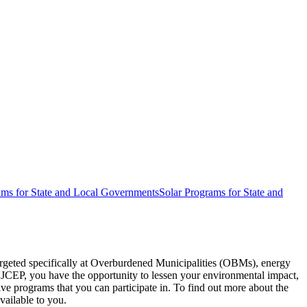
rams for State and Local Governments
Solar Programs for State and
argeted specifically at Overburdened Municipalities (OBMs), energy
h NJCEP, you have the opportunity to lessen your environmental impact,
e programs that you can participate in. To find out more about the
 ‍‌​‍‌‌​ ​ ‌​‌​​‍‌‌​ ​ ‌​‌​​‍‌‌​ ​‍​ ​‍​ ‌​​ ​ ​ ‌‌‌‍‌​​ ‌ ‌‍‌‍‌‍​ ​ ‍​​ ‌ ‌‍‌‌‌‍​‍‌‍​‍​‍‌‌​ ​‍​ ​‍​‍‌‌​ ‌‌‌​‌​​‍ ‍‌ ‌​‌‍‌‌‌ ‍​‌ ‌​​‍‌‍‌ ​​‌‍‌‌‌ ​‍‌ ​ ‌ ​​‌‍‌‌‌‍​ ‌ ‌​‌‍‍‌‌ ‌‍‌‍‌‌​ ‌‌ ​​‌ ‌‌‌‍​‍‌‍ ​‌‍‍‌‌ ​ ‌‍‍​‌‍‌‌‌‍‌​​‍​‍‌ ‌