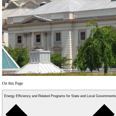
On this Page
Energy Efficiency and Related Programs for State and Local Governments​​​​‌ ‍ ​‍​‍‌‍ ‌ ​‍‌‍‍‌‌‍‌ ‌‍‍‌‌‍ ‍​‍​‍​ ‍‍​‍​‍‌ ​ ‌‍​‌‌‍ ‍‌‍‍‌‌ ‌​‌ ‍‌​‍ ‍‌‍‍‌‌‍ ​‍​‍​‍ ​​‍​‍‌‍‍​‌ ​‍‌‍‌‌‌‍‌‍​‍​‍​ ‍‍​‍​‍‌‍‍​‌ ‌​‌ ‌​‌ ​​​ ‍‍​‍ ​‍ ‌‍ ​‌‍ ‌‍​ ‌‍​‌‌‍ ​‌‍‍​‌‍ ‌ ​ ‌ ‌​​ ‍‍​ ​ ​ ​ ​ ​ ​ ​ ​‍ ‌‍‍‌‌‍ ‍‌ ‌​‌‍‌‌‌‍ ‍‌ ‌​​‍ ‌‍‌‌‌‍‌​‌‍‍‌‌ ‌​​‍ ‌‍ ‌‌‍ ‌‍‌​‌‍‌‌​ ‌‌ ​​‌ ​‍‌‍‌‌‌ ​ ‌‍‌‌‌‍ ‍‌ ‌​‌‍​‌‌ ‌​‌‍‍‌‌‍ ‌‍ ‍​ ‍ ‌‍‍‌‌‍‌​​ ‌‌‍​ ​ ‌ ‌‍‌‍‌‍​‍​ ​​‌‍‌‌‌‍​ ‌‍‌​​‍ ‌​ ‌‌‌‍​ ‌‍‌‍​ ​ ​‍ ‌​ ‌​​ ‍‌​ ​ ​ ‌ ​‍ ‌​ ‍​​ ‌‍​ ‍​​ ‌‍​‍ ‌‌‍​ ​ ‌​‌‍​ ​ ​​​ ​​​ ‌‌​ ​​​ ‌ ‌‍‌‌​ ‍​​ ‍​‌‍‌‍​ ‍ ‌ ‌​‌ ‍‌‌ ​​‌‍‌‌​ ‌‌‍​‌‌ ‌‌‌‍‌​‌‍‍‌‌‍‌‌‌‍ ‍‌‍​ ‌‍‌‌​ ‍ ‌ ​​‌‍​‌‌ ‌​‌‍‍​​ ‌‌‍​ ‌‍ ‌‍ ‍‌ ‌​‌‍‌‌‌‍ ‍‌ ‌​‌‌​ ‌‍‌‌‌‍​ ‌ ‌​‌‍‍‌‌‍ ‌‍ ‍‌ ​ ​‍‌‌​ ‌‌‌​​‍‌‌ ‌‍‍ ‌‍‌‌‌ ‍‌​‍‌‌​ ​ ‌​‌​​‍‌‌​ ​ ‌​‌​​‍‌‌​ ​‍​ ​‍‌‍​‌‌‍‌‌​ ‍​​ ‌‌​ ​‍​ ‌ ​ ​​​ ​ ​ ‌ ​ ‌‍‌‍‌‍‌‍​ ​‍‌‌​ ​‍​ ​‍​‍‌‌​ ‌‌‌​‌​​‍ ‍‌‍‍​‌‍‌‌‌‍​‌‌‍‌​‌‍‍‌‌‍ ‍‌‍‌ ​ ‌‍​‍‌‍​‌‌ ​ ‌‍‌‌‌‌‌‌‌ ​‍‌‍ ​​ ‌‌‍‍​‌ ‌​‌ ‌​‌ ​​​‍‌‌​ ​ ‌​​‌​‍‌‌​ ​‍‌​‌‍​‍‌‌​ ​‍‌​‌‍‌‍ ​‌‍ ‌‍​ ‌‍​‌‌‍ ​‌‍‍​‌‍ ‌ ​ ‌ ‌​​‍‌‌​ ​ ‌​​‌​ ​ ​ ​ ​ ​ ​ ​ ​‍‌‍‌‍‍‌‌‍‌​​ ‌‌‍​ ​ ‌ ‌‍‌‍‌‍​‍​ ​​‌‍‌‌‌‍​ ‌‍‌​​‍ ‌​ ‌‌‌‍​ ‌‍‌‍​ ​ ​‍ ‌​ ‌​​ ‍‌​ ​ ​ ‌ ​‍ ‌​ ‍​​ ‌‍​ ‍​​ ‌‍​‍ ‌‌‍​ ​ ‌​‌‍​ ​ ​​​ ​​​ ‌‌​ ​​​ ‌ ‌‍‌‌​ ‍​​ ‍​‌‍‌‍​‍‌‍‌ ‌​‌ ‍‌‌ ​​‌‍‌‌​ ‌‌‍​‌‌ ‌‌‌‍‌​‌‍‍‌‌‍‌‌‌‍ ‍‌‍​ ‌‍‌‌​‍‌‍‌ ​​‌‍​‌‌ ‌​‌‍‍​​ ‌‌‍​ ‌‍ ‌‍ ‍‌ ‌​‌‍‌‌‌‍ ‍‌ ‌​‌‌​ ‌‍‌‌‌‍​ ‌ ‌​‌‍‍‌‌‍ ‌‍ ‍‌ ​ ​‍‌‌​ ‌‌‌​​‍‌‌ ‌‍‍ ‌‍‌‌‌ ‍‌​‍‌‌​ ​ ‌​‌​​‍‌‌​ ​ ‌​‌​​‍‌‌​ ​‍​ ​‍‌‍​‌‌‍‌‌​ ‍​​ ‌‌​ ​‍​ ‌ ​ ​​​ ​ ​ ‌ ​ ‌‍‌‍‌‍‌‍​ ​‍‌‌​ ​‍​ ​‍​‍‌‌​ ‌‌‌​‌​​‍ ‍‌‍‍​‌‍‌‌‌‍​‌‌‍‌​‌‍‍‌‌‍ ‍‌‍‌ ​‍‌‍‌ ​​‌‍‌‌‌ ​‍‌ ​ ‌ ​​‌‍‌‌‌‍​ ‌ ‌​‌‍‍‌‌ ‌‍‌‍‌‌​ ‌‌ ​​‌ ‌‌‌‍​‍‌‍ ​‌‍‍‌‌ ​ ‌‍‍​‌‍‌‌‌‍‌​​‍​‍‌ ‌