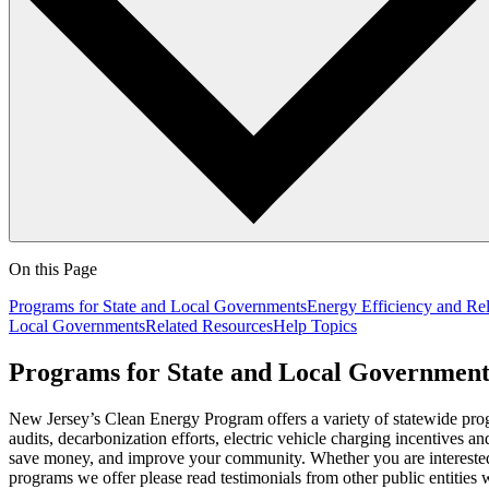
On this Page
Programs for State and Local Governments
Energy Efficiency and Re
Local Governments
Related Resources
Help Topics
Programs for State and Local Governments​​​​‌ ‍ ​‍​‍‌‍ ‌ ​‍‌‍‍‌‌‍‌ ‌‍‍‌‌‍ ‍​‍​‍​ ‍‍​‍​‍‌ ​ ‌‍​‌‌‍ ‍‌‍‍‌‌ ‌​‌ ‍‌​‍ ‍‌‍‍‌‌‍ ​‍​‍​‍ ​​‍​‍‌‍‍​‌ ​‍‌‍‌‌‌‍‌‍​‍​‍​ ‍‍​‍​‍‌‍‍​‌ ‌​‌ ‌​‌ ​​​ ‍‍​‍ ​‍ ‌‍ ​‌‍ ‌‍​ ‌‍​‌‌‍ ​‌‍‍​‌‍ ‌ ​ ‌ ‌​​ ‍‍​ ​ ​ ​ ​ ​ ​ ​ ​‍ ‌‍‍‌‌‍ ‍‌ ‌​‌‍‌‌‌‍ ‍‌ ‌​​‍ ‌‍‌‌‌‍‌​‌‍‍‌‌ ‌​​‍ ‌‍ ‌‌‍ ‌‍‌​‌‍‌‌​ ‌‌ ​​‌ ​‍‌‍‌‌‌ ​ ‌‍‌‌‌‍ ‍‌ ‌​‌‍​‌‌ ‌​‌‍‍‌‌‍ ‌‍ ‍​ ‍ ‌‍‍‌‌‍‌​​ ‌‌‍​ ​ ‌ ‌‍‌‍‌‍​‍​ ​​‌‍‌‌‌‍​ ‌‍‌​​‍ ‌​ ‌‌‌‍​ ‌‍‌‍​ ​ ​‍ ‌​ ‌​​ ‍‌​ ​ ​ ‌ ​‍ ‌​ ‍​​ ‌‍​ ‍​​ ‌‍​‍ ‌‌‍​ ​ ‌​‌‍​ ​ ​​​ ​​​ ‌‌​ ​​​ ‌ ‌‍‌‌​ ‍​​ ‍​‌‍‌‍​ ‍ ‌ ‌​‌ ‍‌‌ ​​‌‍‌‌​ ‌‌‍​‌‌ ‌‌‌‍‌​‌‍‍‌‌‍‌‌‌‍ ‍‌‍​ ‌‍‌‌​ ‍ ‌ ​​‌‍​‌‌ ‌​‌‍‍​​ ‌‌‍​ ‌‍ ‌‍ ‍‌ ‌​‌‍‌‌‌‍ ‍‌ ‌​‌‌​ ‌‍‌‌‌‍​ ‌ ‌​‌‍‍‌‌‍ ‌‍ ‍‌ ​ ​‍‌‌​ ‌‌‌​​‍‌‌ ‌‍‍ ‌‍‌‌‌ ‍‌​‍‌‌​ ​ ‌​‌​​‍‌‌​ ​ ‌​‌​​‍‌‌​ ​‍​ ​‍​ ‌ ​ ​‍​ ​‍​ ​‍‌‍‌​​ ‌​​ ​‍​ ‌ ‌‍‌‌‌‍​‍​ ‍‌​ ‌ ​‍‌‌​ ​‍​ ​‍​‍‌‌​ ‌‌‌​‌​​‍ ‍‌‍‍​‌‍‌‌‌‍​‌‌‍‌​‌‍‍‌‌‍ ‍‌‍‌ ​ ‌‍​‍‌‍​‌‌ ​ ‌‍‌‌‌‌‌‌‌ ​‍‌‍ ​​ ‌‌‍‍​‌ ‌​‌ ‌​‌ ​​​‍‌‌​ ​ ‌​​‌​‍‌‌​ ​‍‌​‌‍​‍‌‌​ ​‍‌​‌‍‌‍ ​‌‍ ‌‍​ ‌‍​‌‌‍ ​‌‍‍​‌‍ ‌ ​ ‌ ‌​​‍‌‌​ ​ ‌​​‌​ ​ ​ ​ ​ ​ ​ ​ ​‍‌‍‌‍‍‌‌‍‌​​ ‌‌‍​ ​ ‌ ‌‍‌‍‌‍​‍​ ​​‌‍‌‌‌‍​ ‌‍‌​​‍ ‌​ ‌‌‌‍​ ‌‍‌‍​ ​ ​‍ ‌​ ‌​​ ‍‌​ ​ ​ ‌ ​‍ ‌​ ‍​​ ‌‍​ ‍​​ ‌‍​‍ ‌‌‍​ ​ ‌​‌‍​ ​ ​​​ ​​​ ‌‌​ ​​​ ‌ ‌‍‌‌​ ‍​​ ‍​‌‍‌‍​‍‌‍‌ ‌​‌ ‍‌‌ ​​‌‍‌‌​ ‌‌‍​‌‌ ‌‌‌‍‌​‌‍‍‌‌‍‌‌‌‍ ‍‌‍​ ‌‍‌‌​‍‌‍‌ ​​‌‍​‌‌ ‌​‌‍‍​​ ‌‌‍​ ‌‍ ‌‍ ‍‌ ‌​‌‍‌‌‌‍ ‍‌ ‌​‌‌​ ‌‍‌‌‌‍​ ‌ ‌​‌‍‍‌‌‍ ‌‍ ‍‌ ​ ​‍‌‌​ ‌‌‌​​‍‌‌ ‌‍‍ ‌‍‌‌‌ ‍‌​‍‌‌​ ​ ‌​‌​​‍‌‌​ ​ ‌​‌​​‍‌‌​ ​‍​ ​‍​ ‌ ​ ​‍​ ​‍​ ​‍‌‍‌​​ ‌​​ ​‍​ ‌ ‌‍‌‌‌‍​‍​ ‍‌​ ‌ ​‍‌‌​ ​‍​ ​‍​‍‌‌​ ‌‌‌​‌​​‍ ‍‌‍‍​‌‍‌‌‌‍​‌‌‍‌​‌‍‍‌‌‍ ‍‌‍‌ ​‍‌‍‌ ​​‌‍‌‌‌ ​‍‌ ​ ‌ ​​‌‍‌‌‌‍​ ‌ ‌​‌‍‍‌‌ ‌‍‌‍‌‌​ ‌‌ ​​‌ ‌‌‌
New Jersey’s Clean Energy Program offers a variety of statewide pro
audits, decarbonization efforts, electric vehicle charging incentives
save money, and improve your community. Whether you are interested i
programs we offer please read testimonials from other public entities who have had success through our programs and browse the programs available to you.​​​​‌ ‍ ​‍​‍‌‍ ‌ ​‍‌‍‍‌‌‍‌ ‌‍‍‌‌‍ ‍​‍​‍​ ‍‍​‍​‍‌ ​ ‌‍​‌‌‍ ‍‌‍‍‌‌ ‌​‌ ‍‌​‍ ‍‌‍‍‌‌‍ ​‍​‍​‍ ​​‍​‍‌‍‍​‌ ​‍‌‍‌‌‌‍‌‍​‍​‍​ ‍‍​‍​‍‌‍‍​‌ ‌​‌ ‌​‌ ​​​ ‍‍​‍ ​‍ ‌‍ ​‌‍ ‌‍​ ‌‍​‌‌‍ ​‌‍‍​‌‍ ‌ ​ ‌ ‌​​ ‍‍​ ​ ​ ​ ​ ​ ​ ​ ​‍ ‌‍‍‌‌‍ ‍‌ ‌​‌‍‌‌‌‍ ‍‌ ‌​​‍ ‌‍‌‌‌‍‌​‌‍‍‌‌ ‌​​‍ ‌‍ ‌‌‍ ‌‍‌​‌‍‌‌​ ‌‌ ​​‌ ​‍‌‍‌‌‌ ​ ‌‍‌‌‌‍ ‍‌ ‌​‌‍​‌‌ ‌​‌‍‍‌‌‍ ‌‍ ‍​ ‍ ‌‍‍‌‌‍‌​​ ‌‌‍​ ​ ‌ ‌‍‌‍‌‍​‍​ ​​‌‍‌‌‌‍​ ‌‍‌​​‍ ‌​ ‌‌‌‍​ ‌‍‌‍​ ​ ​‍ ‌​ ‌​​ ‍‌​ ​ ​ ‌ ​‍ ‌​ ‍​​ ‌‍​ ‍​​ ‌‍​‍ ‌‌‍​ ​ ‌​‌‍​ ​ ​​​ ​​​ ‌‌​ ​​​ ‌ ‌‍‌‌​ ‍​​ ‍​‌‍‌‍​ ‍ ‌ ‌​‌ ‍‌‌ ​​‌‍‌‌​ ‌‌‍​‌‌ ‌‌‌‍‌​‌‍‍‌‌‍‌‌‌‍ ‍‌‍​ ‌‍‌‌​ ‍ ‌ ​​‌‍​‌‌ ‌​‌‍‍​​ ‌‌‍​ ‌‍ ‌‍ ‍‌ ‌​‌‍‌‌‌‍ ‍‌ ‌​‌‌​ ‌‍‌‌‌‍​ ‌ ‌​‌‍‍‌‌‍ ‌‍ ‍‌ ​ ​‍‌‌​ ‌‌‌​​‍‌‌ ‌‍‍ ‌‍‌‌‌ ‍‌​‍‌‌​ ​ ‌​‌​​‍‌‌​ ​ ‌​‌​​‍‌‌​ ​‍​ ​‍​ ‌ ​ ​‍​ ​‍​ ​‍‌‍‌​​ ‌​​ ​‍​ ‌ ‌‍‌‌‌‍​‍​ ‍‌​ ‌ ​‍‌‌​ ​‍​ ​‍​‍‌‌​ ‌‌‌​‌​​‍ ‍‌‍​ ‌‍ ‌‍ ‍‌ ‌​‌‍‌‌‌‍ ‍‌ ‌​​‍‌‌​ ‌‌‌​​‍‌‌ ‌‍‍ ‌‍‌‌‌ ‍‌​‍‌‌​ ​ ‌​‌​​‍‌‌​ ​ ‌​‌​​‍‌‌​ ​‍​ ​‍​ ​​​ ‍‌‌‍‌‌​ ‌​​ ​‍​ ​​​ ‍