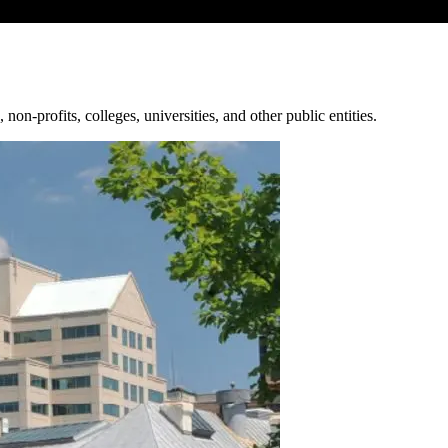
‍‌‌​ ‌‌‌​‌​​‍ ‍‌ ‌​‌‍‌‌‌ ‍​‌ ‌​​ ‌‍​‍‌‍​‌‌ ​ ‌‍‌‌‌‌‌‌‌ ​‍‌‍ ​​ ‌‌‍‍​‌ ‌​‌ ‌​‌ ​​​‍‌‌​ ​ ‌​​‌​‍‌‌​ ​‍‌​‌‍​‍‌‌​ ​‍‌​‌‍‌‍ ​‌‍ ‌‍​ ‌‍​‌‌‍ ​‌‍‍​‌‍ ‌ ​ ‌ ‌​​‍‌‌​ ​ ‌​​‌​ ​ ​ ​ ​ ​ ​ ​ ​‍‌‍‌‍‍‌‌‍‌​​ ‌‌‍​ ​ ‌ ‌‍‌‍‌‍​‍​ ​​‌‍‌‌‌‍​ ‌‍‌​​‍ ‌​ ‌‌‌‍​ ‌‍‌‍​ ​ ​‍ ‌​ ‌​​ ‍‌​ ​ ​ ‌ ​‍ ‌​ ‍​​ ‌‍​ ‍​​ ‌‍​‍ ‌‌‍​ ​ ‌​‌‍​ ​ ​​​ ​​​ ‌‌​ ​​​ ‌ ‌‍‌‌​ ‍​​ ‍​‌‍‌‍​‍‌‍‌ ‌​‌ ‍‌‌ ​​‌‍‌‌​ ‌‌‍​‌‌ ‌‌‌‍‌​‌‍‍‌‌‍‌‌‌‍ ‍‌‍​ ‌‍‌‌​‍‌‍‌ ​​‌‍​‌‌ ‌​‌‍‍​​ ‌‌‍‍​‌‍‌‌‌ ​‍‌‍ ​‍ ‍‌‍​ ‌‍ ‌‍ ‍‌ ‌​‌‍‌‌‌‍ ‍‌ ‌​​‍‌‌​ ‌‌‌​​‍‌‌ ‌‍‍ ‌‍‌‌‌ ‍‌​‍‌‌​ ​ ‌​‌​​‍‌‌​ ​ ‌​‌​​‍‌‌​ ​‍​ ​‍​ ‌​​ ‌​​ ‌‌‌‍‌‍​ ​‍​ ​ ‌‍​ ‌‍​‌​ ​‍​ ​​‌‍‌‌​ ​‍​‍‌‌​ ​‍​ ​‍​‍‌‌​ ‌‌‌​‌​​‍ ‍‌‍​ ‌‍‍​‌‍‍‌‌‍ ​‌‍‌​‌ ​‍‌‍‌‌‌‍ ‍​‍‌‌​ ‌‌‌​​‍‌‌ ‌‍‍ ‌‍‌‌‌ ‍‌​‍‌‌​ ​ ‌​‌​​‍‌‌​ ​ ‌​‌​​‍‌‌​ ​‍​ ​‍​ ​‌​ ​‍‌‍​‌​ ‍‌‌‍​‌‌‍‌‌​ ‌ ​ ​‍​ ​‌‌‍​‌​ ​‌‌‍​ ​‍‌‌​ ​‍​ ​‍​‍‌‌​ ‌‌‌​‌​​‍ ‍‌ ‌​‌‍‌‌‌ ‍​‌ ‌​​‍‌‍‌ ​​‌‍‌‌‌ ​‍‌ ​ ‌ ​​‌‍‌‌‌‍​ ‌ ‌​‌‍‍‌‌ ‌‍‌‍‌‌​ ‌‌ ​​‌ ‌‌‌‍​‍‌‍ ​‌‍‍‌‌ ​ ‌‍‍​‌‍‌‌‌‍‌​​‍​‍‌ ‌