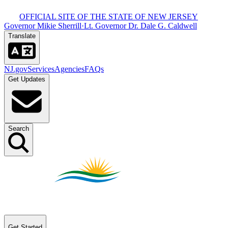
OFFICIAL SITE OF THE STATE OF NEW JERSEY​​​​‌ ‍ ​‍​‍‌‍ ‌ ​‍‌‍‍‌‌‍‌ ‌‍‍‌‌‍ ‍​‍​‍​ ‍‍​‍​‍‌ ​ ‌‍​‌‌‍ ‍‌‍‍‌‌ ‌​‌ ‍‌​‍ ‍‌‍‍‌‌‍ ​‍​‍​‍ ​​‍​‍‌‍‍​‌ ​‍‌‍‌‌‌‍‌‍​‍​‍​ ‍‍​‍​‍‌‍‍​‌ ‌​‌ ‌​‌ ​​​ ‍‍​‍ ​‍ ‌‍ ​‌‍ ‌‍​ ‌‍​‌‌‍ ​‌‍‍​‌‍ ‌ ​ ‌ ‌​​ ‍‍​ ​ ​ ​ ​ ​ ​ ​ ​‍ ‌‍‍‌‌‍ ‍‌ ‌​‌‍‌‌‌‍ ‍‌ ‌​​‍ ‌‍‌‌‌‍‌​‌‍‍‌‌ ‌​​‍ ‌‍ ‌‌‍ ‌‍‌​‌‍‌‌​ ‌‌ ​​‌ ​‍‌‍‌‌‌ ​ ‌‍‌‌‌‍ ‍‌ ‌​‌‍​‌‌ ‌​‌‍‍‌‌‍ ‌‍ ‍​ ‍ ‌‍‍‌‌‍‌​​ ‌‌‍ ‍‌‍‍‍‌​‌ ‌‍ ‌ ‌‍‌​ ​‌‍​‌‌ ‍‌‌‍ ‌ ‌‌‌ ‌​​ ‍ ‌ ‌​‌ ‍‌‌ ​​‌‍‌‌​ ‌‌‍ ‍‌‍‍‍‌‍ ​‌‍​‌‌ ‍‌‌‍ ‌ ‌‌‌ ‌​​ ‍ ‌ ​​‌‍​‌‌ ‌​‌‍‍​​ ‌‌‍‍​‌‍‌‌‌‍​‌‌‍‌​‌‍‌‌‌ ​‍​‍ ‍‌ ​ ‌‍‌‌‌‍​‌‌‍ ​​‍ ‍‌ ‌​‌‍‌‌‌ ‍​‌ ‌​​ ‌‍​‍‌‍​‌‌ ​ ‌‍‌‌‌‌‌‌‌ ​‍‌‍ ​​ ‌‌‍‍​‌ ‌​‌ ‌​‌ ​​​‍‌‌​ ​ ‌​​‌​‍‌‌​ ​‍‌​‌‍​‍‌‌​ ​‍‌​‌‍‌‍ ​‌‍ ‌‍​ ‌‍​‌‌‍ ​‌‍‍​‌‍ ‌ ​ ‌ ‌​​‍‌‌​ ​ ‌​​‌​ ​ ​ ​ ​ ​ ​ ​ ​‍‌‍‌‍‍‌‌‍‌​​ ‌‌‍ ‍‌‍‍‍‌​‌ ‌‍ ‌ ‌‍‌​ ​‌‍​‌‌ ‍‌‌‍ ‌ ‌‌‌ ‌​​‍‌‍‌ ‌​‌ ‍‌‌ ​​‌‍‌‌​ ‌‌‍ ‍‌‍‍‍‌‍ ​‌‍​‌‌ ‍‌‌‍ ‌ ‌‌‌ ‌​​‍‌‍‌ ​​‌‍​‌‌ ‌​‌‍‍​​ ‌‌‍‍​‌‍‌‌‌‍​‌‌‍‌​‌‍‌‌‌ ​‍​‍ ‍‌ ​ ‌‍‌‌‌‍​‌‌‍ ​​‍ ‍‌ ‌​‌‍‌‌‌ ‍​‌ ‌​​‍‌‍‌ ​​‌‍‌‌‌ ​‍‌ ​ ‌ ​​‌‍‌‌‌‍​ ‌ ‌​‌‍‍‌‌ ‌‍‌‍‌‌​ ‌‌ ​​‌ ‌‌‌‍​‍‌‍ ​‌‍‍‌‌ ​ ‌‍‍​‌‍‌‌‌‍‌​​‍​‍‌ ‌
Governor Mikie Sherrill​​​​‌ ‍ ​‍​‍‌‍ ‌ ​‍‌‍‍‌‌‍‌ ‌‍‍‌‌‍ ‍​‍​‍​ ‍‍​‍​‍‌ ​ ‌‍​‌‌‍ ‍‌‍‍‌‌ ‌​‌ ‍‌​‍ ‍‌‍‍‌‌‍ ​‍​‍​‍ ​​‍​‍‌‍‍​‌ ​‍‌‍‌‌‌‍‌‍​‍​‍​ ‍‍​‍​‍‌‍‍​‌ ‌​‌ ‌​‌ ​​​ ‍‍​‍ ​‍ ‌‍ ​‌‍ ‌‍​ ‌‍​‌‌‍ ​‌‍‍​‌‍ ‌ ​ ‌ ‌​​ ‍‍​ ​ ​ ​ ​ ​ ​ ​ ​‍ ‌‍‍‌‌‍ ‍‌ ‌​‌‍‌‌‌‍ ‍‌ ‌​​‍ ‌‍‌‌‌‍‌​‌‍‍‌‌ ‌​​‍ ‌‍ ‌‌‍ ‌‍‌​‌‍‌‌​ ‌‌ ​​‌ ​‍‌‍‌‌‌ ​ ‌‍‌‌‌‍ ‍‌ ‌​‌‍​‌‌ ‌​‌‍‍‌‌‍ ‌‍ ‍​ ‍ ‌‍‍‌‌‍‌​​ ‌‌‍ ‍‌‍‍‍‌​‌ ‌‍ ‌ ‌‍‌​ ​‌‍​‌‌ ‍‌‌‍ ‌ ‌‌‌ ‌​​ ‍ ‌ ‌​‌ ‍‌‌ ​​‌‍‌‌​ ‌‌‍ ‍‌‍‍‍‌‍ ​‌‍​‌‌ ‍‌‌‍ ‌ ‌‌‌ ‌​​ ‍ ‌ ​​‌‍​‌‌ ‌​‌‍‍​​ ‌‌‍‍​‌‍‌‌‌‍​‌‌‍‌​‌‍‌‌‌ ​‍​‍ ‍‌‍ ​‌‍‌‌‌‍​‌‌‍‌​‌‍‌‌‌ ​‍‌ ​ ​‍ ‍‌‍‌ ‌‍ ‌ ‌‍‌‍‌‌‌ ​‍‌‍ ‍‌‍ ‌ ​‍​ ‌‍​‍‌‍​‌‌ ​ ‌‍‌‌‌‌‌‌‌ ​‍‌‍ ​​ ‌‌‍‍​‌ ‌​‌ ‌​‌ ​​​‍‌‌​ ​ ‌​​‌​‍‌‌​ ​‍‌​‌‍​‍‌‌​ ​‍‌​‌‍‌‍ ​‌‍ ‌‍​ ‌‍​‌‌‍ ​‌‍‍​‌‍ ‌ ​ ‌ ‌​​‍‌‌​ ​ ‌​​‌​ ​ ​ ​ ​ ​ ​ ​ ​‍‌‍‌‍‍‌‌‍‌​​ ‌‌‍ ‍‌‍‍‍‌​‌ ‌‍ ‌ ‌‍‌​ ​‌‍​‌‌ ‍‌‌‍ ‌ ‌‌‌ ‌​​‍‌‍‌ ‌​‌ ‍‌‌ ​​‌‍‌‌​ ‌‌‍ ‍‌‍‍‍‌‍ ​‌‍​‌‌ ‍‌‌‍ ‌ ‌‌‌ ‌​​‍‌‍‌ ​​‌‍​‌‌ ‌​‌‍‍​​ ‌‌‍‍​‌‍‌‌‌‍​‌‌‍‌​‌‍‌‌‌ ​‍​‍ ‍‌‍ ​‌‍‌‌‌‍​‌‌‍‌​‌‍‌‌‌ ​‍‌ ​ ​‍ ‍‌‍‌ ‌‍ ‌ ‌‍‌‍‌‌‌ ​‍‌‍ ‍‌‍ ‌ ​‍​‍‌‍‌ ​​‌‍‌‌‌ ​‍‌ ​ ‌ ​​‌‍‌‌‌‍​ ‌ ‌​‌‍‍‌‌ ‌‍‌‍‌‌​ ‌‌ ​​‌ ‌‌‌‍​‍‌‍ ​‌‍‍‌‌ ​ ‌‍‍​‌‍‌‌‌‍‌​​‍​‍‌ ‌
·
Lt. Governor Dr. Dale G. Caldwell​​​​‌ ‍ ​‍​‍‌‍ ‌ ​‍‌‍‍‌‌‍‌ ‌‍‍‌‌‍ ‍​‍​‍​ ‍‍​‍​‍‌ ​ ‌‍​‌‌‍ ‍‌‍‍‌‌ ‌​‌ ‍‌​‍ ‍‌‍‍‌‌‍ ​‍​‍​‍ ​​‍​‍‌‍‍​‌ ​‍‌‍‌‌‌‍‌‍​‍​‍​ ‍‍​‍​‍‌‍‍​‌ ‌​‌ ‌​‌ ​​​ ‍‍​‍ ​‍ ‌‍ ​‌‍ ‌‍​ ‌‍​‌‌‍ ​‌‍‍​‌‍ ‌ ​ ‌ ‌​​ ‍‍​ ​ ​ ​ ​ ​ ​ ​ ​‍ ‌‍‍‌‌‍ ‍‌ ‌​‌‍‌‌‌‍ ‍‌ ‌​​‍ ‌‍‌‌‌‍‌​‌‍‍‌‌ ‌​​‍ ‌‍ ‌‌‍ ‌‍‌​‌‍‌‌​ ‌‌ ​​‌ ​‍‌‍‌‌‌ ​ ‌‍‌‌‌‍ ‍‌ ‌​‌‍​‌‌ ‌​‌‍‍‌‌‍ ‌‍ ‍​ ‍ ‌‍‍‌‌‍‌​​ ‌‌‍ ‍‌‍‍‍‌​‌ ‌‍ ‌ ‌‍‌​ ​‌‍​‌‌ ‍‌‌‍ ‌ ‌‌‌ ‌​​ ‍ ‌ ‌​‌ ‍‌‌ ​​‌‍‌‌​ ‌‌‍ ‍‌‍‍‍‌‍ ​‌‍​‌‌ ‍‌‌‍ ‌ ‌‌‌ ‌​​ ‍ ‌ ​​‌‍​‌‌ ‌​‌‍‍​​ ‌‌‍‍​‌‍‌‌‌‍​‌‌‍‌​‌‍‌‌‌ ​‍​‍ ‍‌‍ ​‌‍‌‌‌‍​‌‌‍‌​‌‍‌‌‌ ​‍‌ ​ ​‍ ‍‌‍ ​‌ ‌​‌​‌ ‌‍ ‌ ‌‍‌‍‌‌‌ ​‍‌‍ ‍‌‍ ‌ ​‍​ ‌‍​‍‌‍​‌‌ ​ ‌‍‌‌‌‌‌‌‌ ​‍‌‍ ​​ ‌‌‍‍​‌ ‌​‌ ‌​‌ ​​​‍‌‌​ ​ ‌​​‌​‍‌‌​ ​‍‌​‌‍​‍‌‌​ ​‍‌​‌‍‌‍ ​‌‍ ‌‍​ ‌‍​‌‌‍ ​‌‍‍​‌‍ ‌ ​ ‌ ‌​​‍‌‌​ ​ ‌​​‌​ ​ ​ ​ ​ ​ ​ ​ ​‍‌‍‌‍‍‌‌‍‌​​ ‌‌‍ ‍‌‍‍‍‌​‌ ‌‍ ‌ ‌‍‌​ ​‌‍​‌‌ ‍‌‌‍ ‌ ‌‌‌ ‌​​‍‌‍‌ ‌​‌ ‍‌‌ ​​‌‍‌‌​ ‌‌‍ ‍‌‍‍‍‌‍ ​‌‍​‌‌ ‍‌‌‍ ‌ ‌‌‌ ‌​​‍‌‍‌ ​​‌‍​‌‌ ‌​‌‍‍​​ ‌‌‍‍​‌‍‌‌‌‍​‌‌‍‌​‌‍‌‌‌ ​‍​‍ ‍‌‍ ​‌‍‌‌‌‍​‌‌‍‌​‌‍‌‌‌ ​‍‌ ​ ​‍ ‍‌‍ ​‌ ‌​‌​‌ ‌‍ ‌ ‌‍‌‍‌‌‌ ​‍‌‍ ‍‌‍ ‌ ​‍​‍‌‍‌ ​​‌‍‌‌‌ ​‍‌ ​ ‌ ​​‌‍‌‌‌‍​ ‌ ‌​‌‍‍‌‌ ‌‍‌‍‌‌​ ‌‌ ​​‌ ‌‌‌‍​‍‌‍ ​‌‍‍‌‌ ​ ‌‍‍​‌‍‌‌‌‍‌​​‍​‍‌ ‌
Translate​​​​‌ ‍ ​‍​‍‌‍ ‌ ​‍‌‍‍‌‌‍‌ ‌‍‍‌‌‍ ‍​‍​‍​ ‍‍​‍​‍‌ ​ ‌‍​‌‌‍ ‍‌‍‍‌‌ ‌​‌ ‍‌​‍ ‍‌‍‍‌‌‍ ​‍​‍​‍ ​​‍​‍‌‍‍​‌ ​‍‌‍‌‌‌‍‌‍​‍​‍​ ‍‍​‍​‍‌‍‍​‌ ‌​‌ ‌​‌ ​​​ ‍‍​‍ ​‍ ‌‍ ​‌‍ ‌‍​ ‌‍​‌‌‍ ​‌‍‍​‌‍ ‌ ​ ‌ ‌​​ ‍‍​ ​ ​ ​ ​ ​ ​ ​ ​‍ ‌‍‍‌‌‍ ‍‌ ‌​‌‍‌‌‌‍ ‍‌ ‌​​‍ ‌‍‌‌‌‍‌​‌‍‍‌‌ ‌​​‍ ‌‍ ‌‌‍ ‌‍‌​‌‍‌‌​ ‌‌ ​​‌ ​‍‌‍‌‌‌ ​ ‌‍‌‌‌‍ ‍‌ ‌​‌‍​‌‌ ‌​‌‍‍‌‌‍ ‌‍ ‍​ ‍ ‌‍‍‌‌‍‌​​ ‌‌‍ ‍‌‍‍‍‌​‌ ‌‍ ‌ ‌‍‌​ ​‌‍​‌‌ ‍‌‌‍ ‌ ‌‌‌ ‌​​ ‍ ‌ ‌​‌ ‍‌‌ ​​‌‍‌‌​ ‌‌‍ ‍‌‍‍‍‌‍ ​‌‍​‌‌ ‍‌‌‍ ‌ ‌‌‌ ‌​​ ‍ ‌ ​​‌‍​‌‌ ‌​‌‍‍​​ ‌‌‍‍​‌‍‌‌‌‍​‌‌‍‌​‌‍‌‌‌ ​‍​‍ ‍‌ ‌​‌ ​‍‌‍​‌‌‍ ‍‌ ​ ‌‍ ​‌‍​‌‌ ‌​‌‍‍‌‌‍ ‌‍ ‍‌ ​ ​‍ ‍‌‍​‍‌ ‌​‌‍ ‍​ ‌‍​‍‌‍​‌‌ ​ ‌‍‌‌‌‌‌‌‌ ​‍‌‍ ​​ ‌‌‍‍​‌ ‌​‌ ‌​‌ ​​​‍‌‌​ ​ ‌​​‌​‍‌‌​ ​‍‌​‌‍​‍‌‌​ ​‍‌​‌‍‌‍ ​‌‍ ‌‍​ ‌‍​‌‌‍ ​‌‍‍​‌‍ ‌ ​ ‌ ‌​​‍‌‌​ ​ ‌​​‌​ ​ ​ ​ ​ ​ ​ ​ ​‍‌‍‌‍‍‌‌‍‌​​ ‌‌‍ ‍‌‍‍‍‌​‌ ‌‍ ‌ ‌‍‌​ ​‌‍​‌‌ ‍‌‌‍ ‌ ‌‌‌ ‌​​‍‌‍‌ ‌​‌ ‍‌‌ ​​‌‍‌‌​ ‌‌‍ ‍‌‍‍‍‌‍ ​‌‍​‌‌ ‍‌‌‍ ‌ ‌‌‌ ‌​​‍‌‍‌ ​​‌‍​‌‌ ‌​‌‍‍​​ ‌‌‍‍​‌‍‌‌‌‍​‌‌‍‌​‌‍‌‌‌ ​‍​‍ ‍‌ ‌​‌ ​‍‌‍​‌‌‍ ‍‌ ​ ‌‍ ​‌‍​‌‌ ‌​‌‍‍‌‌‍ ‌‍ ‍‌ ​ ​‍ ‍‌‍​‍‌ ‌​‌‍ ‍​‍‌‍‌ ​​‌‍‌‌‌ ​‍‌ ​ ‌ ​​‌‍‌‌‌‍​ ‌ ‌​‌‍‍‌‌ ‌‍‌‍‌‌​ ‌‌ ​​‌ ‌‌‌‍​‍‌‍ ​‌‍‍‌‌ ​ ‌‍‍​‌‍‌‌‌‍‌​​‍​‍‌ ‌
NJ.gov​​​​‌ ‍ ​‍​‍‌‍ ‌ ​‍‌‍‍‌‌‍‌ ‌‍‍‌‌‍ ‍​‍​‍​ ‍‍​‍​‍‌ ​ ‌‍​‌‌‍ ‍‌‍‍‌‌ ‌​‌ ‍‌​‍ ‍‌‍‍‌‌‍ ​‍​‍​‍ ​​‍​‍‌‍‍​‌ ​‍‌‍‌‌‌‍‌‍​‍​‍​ ‍‍​‍​‍‌‍‍​‌ ‌​‌ ‌​‌ ​​​ ‍‍​‍ ​‍ ‌‍ ​‌‍ ‌‍​ ‌‍​‌‌‍ ​‌‍‍​‌‍ ‌ ​ ‌ ‌​​ ‍‍​ ​ ​ ​ ​ ​ ​ ​ ​‍ ‌‍‍‌‌‍ ‍‌ ‌​‌‍‌‌‌‍ ‍‌ ‌​​‍ ‌‍‌‌‌‍‌​‌‍‍‌‌ ‌​​‍ ‌‍ ‌‌‍ ‌‍‌​‌‍‌‌​ ‌‌ ​​‌ ​‍‌‍‌‌‌ ​ ‌‍‌‌‌‍ ‍‌ ‌​‌‍​‌‌ ‌​‌‍‍‌‌‍ ‌‍ ‍​ ‍ ‌‍‍‌‌‍‌​​ ‌‌‍ ‍‌‍‍‍‌​‌ ‌‍ ‌ ‌‍‌​ ​‌‍​‌‌ ‍‌‌‍ ‌ ‌‌‌ ‌​​ ‍ ‌ ‌​‌ ‍‌‌ ​​‌‍‌‌​ ‌‌‍ ‍‌‍‍‍‌‍ ​‌‍​‌‌ ‍‌‌‍ ‌ ‌‌‌ ‌​​ ‍ ‌ ​​‌‍​‌‌ ‌​‌‍‍​​ ‌‌‍‍​‌‍‌‌‌‍​‌‌‍‌​‌‍‌‌‌ ​‍​‍ ‍‌‍ ​‌‍‍‌‌‍ ‍‌‍‍ ‌ ​ ​‍‌‌​ ‌‌‌​​‍‌‌ ‌‍‍ ‌‍‌‌‌ ‍‌​‍‌‌​ ​ ‌​‌​​‍‌‌​ ​ ‌​‌​​‍‌‌​ ​‍​ ​‍​ ​‍‌‍‌‍‌‍​ ‌‍​ ​ ​ ‌‍​‍​ ‍​‌‍‌‌​ ​​​ ​ ‌‍​‍​ ​​​‍‌‌​ ​‍​ ​‍​‍‌‌​ ‌‌‌​‌​​‍ ‍‌ ‌​‌‍‌‌‌ ‍​‌ ‌​​ ‌‍​‍‌‍​‌‌ ​ ‌‍‌‌‌‌‌‌‌ ​‍‌‍ ​​ ‌‌‍‍​‌ ‌​‌ ‌​‌ ​​​‍‌‌​ ​ ‌​​‌​‍‌‌​ ​‍‌​‌‍​‍‌‌​ ​‍‌​‌‍‌‍ ​‌‍ ‌‍​ ‌‍​‌‌‍ ​‌‍‍​‌‍ ‌ ​ ‌ ‌​​‍‌‌​ ​ ‌​​‌​ ​ ​ ​ ​ ​ ​ ​ ​‍‌‍‌‍‍‌‌‍‌​​ ‌‌‍ ‍‌‍‍‍‌​‌ ‌‍ ‌ ‌‍‌​ ​‌‍​‌‌ ‍‌‌‍ ‌ ‌‌‌ ‌​​‍‌‍‌ ‌​‌ ‍‌‌ ​​‌‍‌‌​ ‌‌‍ ‍‌‍‍‍‌‍ ​‌‍​‌‌ ‍‌‌‍ ‌ ‌‌‌ ‌​​‍‌‍‌ ​​‌‍​‌‌ ‌​‌‍‍​​ ‌‌‍‍​‌‍‌‌‌‍​‌‌‍‌​‌‍‌‌‌ ​‍​‍ ‍‌‍ ​‌‍‍‌‌‍ ‍‌‍‍ ‌ ​ ​‍‌‌​ ‌‌‌​​‍‌‌ ‌‍‍ ‌‍‌‌‌ ‍‌​‍‌‌​ ​ ‌​‌​​‍‌‌​ ​ ‌​‌​​‍‌‌​ ​‍​ ​‍​ ​‍‌‍‌‍‌‍​ ‌‍​ ​ ​ ‌‍​‍​ ‍​‌‍‌‌​ ​​​ ​ ‌‍​‍​ ​​​‍‌‌​ ​‍​ ​‍​‍‌‌​ ‌‌‌​‌​​‍ ‍‌ ‌​‌‍‌‌‌ ‍​‌ ‌​​‍‌‍‌ ​​‌‍‌‌‌ ​‍‌ ​ ‌ ​​‌‍‌‌‌‍​ ‌ ‌​‌‍‍‌‌ ‌‍‌‍‌‌​ ‌‌ ​​‌ ‌‌‌‍​‍‌‍ ​‌‍‍‌‌ ​ ‌‍‍​‌‍‌‌‌‍‌​​‍​‍‌ ‌
Services​​​​‌ ‍ ​‍​‍‌‍ ‌ ​‍‌‍‍‌‌‍‌ ‌‍‍‌‌‍ ‍​‍​‍​ ‍‍​‍​‍‌ ​ ‌‍​‌‌‍ ‍‌‍‍‌‌ ‌​‌ ‍‌​‍ ‍‌‍‍‌‌‍ ​‍​‍​‍ ​​‍​‍‌‍‍​‌ ​‍‌‍‌‌‌‍‌‍​‍​‍​ ‍‍​‍​‍‌‍‍​‌ ‌​‌ ‌​‌ ​​​ ‍‍​‍ ​‍ ‌‍ ​‌‍ ‌‍​ ‌‍​‌‌‍ ​‌‍‍​‌‍ ‌ ​ ‌ ‌​​ ‍‍​ ​ ​ ​ ​ ​ ​ ​ ​‍ ‌‍‍‌‌‍ ‍‌ ‌​‌‍‌‌‌‍ ‍‌ ‌​​‍ ‌‍‌‌‌‍‌​‌‍‍‌‌ ‌​​‍ ‌‍ ‌‌‍ ‌‍‌​‌‍‌‌​ ‌‌ ​​‌ ​‍‌‍‌‌‌ ​ ‌‍‌‌‌‍ ‍‌ ‌​‌‍​‌‌ ‌​‌‍‍‌‌‍ ‌‍ ‍​ ‍ ‌‍‍‌‌‍‌​​ ‌‌‍ ‍‌‍‍‍‌​‌ ‌‍ ‌ ‌‍‌​ ​‌‍​‌‌ ‍‌‌‍ ‌ ‌‌‌ ‌​​ ‍ ‌ ‌​‌ ‍‌‌ ​​‌‍‌‌​ ‌‌‍ ‍‌‍‍‍‌‍ ​‌‍​‌‌ ‍‌‌‍ ‌ ‌‌‌ ‌​​ ‍ ‌ ​​‌‍​‌‌ ‌​‌‍‍​​ ‌‌‍‍​‌‍‌‌‌‍​‌‌‍‌​‌‍‌‌‌ ​‍​‍ ‍‌‍ ​‌‍‍‌‌‍ ‍‌‍‍ ‌ ​ ​‍‌‌​ ‌‌‌​​‍‌‌ ‌‍‍ ‌‍‌‌‌ ‍‌​‍‌‌​ ​ ‌​‌​​‍‌‌​ ​ ‌​‌​​‍‌‌​ ​‍​ ​‍​ ​‍​ ‍​​ ‌ ​ ‍‌​ ​‍‌‍​ ‌‍​ ‌‍‌‍​ ​ ​ ‌ ​ ‌​​ ‌​​‍‌‌​ ​‍​ ​‍​‍‌‌​ ‌‌‌​‌​​‍ ‍‌ ‌​‌‍‌‌‌ ‍​‌ ‌​​ ‌‍​‍‌‍​‌‌ ​ ‌‍‌‌‌‌‌‌‌ ​‍‌‍ ​​ ‌‌‍‍​‌ ‌​‌ ‌​‌ ​​​‍‌‌​ ​ ‌​​‌​‍‌‌​ ​‍‌​‌‍​‍‌‌​ ​‍‌​‌‍‌‍ ​‌‍ ‌‍​ ‌‍​‌‌‍ ​‌‍‍​‌‍ ‌ ​ ‌ ‌​​‍‌‌​ ​ ‌​​‌​ ​ ​ ​ ​ ​ ​ ​ ​‍‌‍‌‍‍‌‌‍‌​​ ‌‌‍ ‍‌‍‍‍‌​‌ ‌‍ ‌ ‌‍‌​ ​‌‍​‌‌ ‍‌‌‍ ‌ ‌‌‌ ‌​​‍‌‍‌ ‌​‌ ‍‌‌ ​​‌‍‌‌​ ‌‌‍ ‍‌‍‍‍‌‍ ​‌‍​‌‌ ‍‌‌‍ ‌ ‌‌‌ ‌​​‍‌‍‌ ​​‌‍​‌‌ ‌​‌‍‍​​ ‌‌‍‍​‌‍‌‌‌‍​‌‌‍‌​‌‍‌‌‌ ​‍​‍ ‍‌‍ ​‌‍‍‌‌‍ ‍‌‍‍ ‌ ​ ​‍‌‌​ ‌‌‌​​‍‌‌ ‌‍‍ ‌‍‌‌‌ ‍‌​‍‌‌​ ​ ‌​‌​​‍‌‌​ ​ ‌​‌​​‍‌‌​ ​‍​ ​‍​ ​‍​ ‍​​ ‌ ​ ‍‌​ ​‍‌‍​ ‌‍​ ‌‍‌‍​ ​ ​ ‌ ​ ‌​​ ‌​​‍‌‌​ ​‍​ ​‍​‍‌‌​ ‌‌‌​‌​​‍ ‍‌ ‌​‌‍‌‌‌ ‍​‌ ‌​​‍‌‍‌ ​​‌‍‌‌‌ ​‍‌ ​ ‌ ​​‌‍‌‌‌‍​ ‌ ‌​‌‍‍‌‌ ‌‍‌‍‌‌​ ‌‌ ​​‌ ‌‌‌‍​‍‌‍ ​‌‍‍‌‌ ​ ‌‍‍​‌‍‌‌‌‍‌​​‍​‍‌ ‌
Agencies​​​​‌ ‍ ​‍​‍‌‍ ‌ ​‍‌‍‍‌‌‍‌ ‌‍‍‌‌‍ ‍​‍​‍​ ‍‍​‍​‍‌ ​ ‌‍​‌‌‍ ‍‌‍‍‌‌ ‌​‌ ‍‌​‍ ‍‌‍‍‌‌‍ ​‍​‍​‍ ​​‍​‍‌‍‍​‌ ​‍‌‍‌‌‌‍‌‍​‍​‍​ ‍‍​‍​‍‌‍‍​‌ ‌​‌ ‌​‌ ​​​ ‍‍​‍ ​‍ ‌‍ ​‌‍ ‌‍​ ‌‍​‌‌‍ ​‌‍‍​‌‍ ‌ ​ ‌ ‌​​ ‍‍​ ​ ​ ​ ​ ​ ​ ​ ​‍ ‌‍‍‌‌‍ ‍‌ ‌​‌‍‌‌‌‍ ‍‌ ‌​​‍ ‌‍‌‌‌‍‌​‌‍‍‌‌ ‌​​‍ ‌‍ ‌‌‍ ‌‍‌​‌‍‌‌​ ‌‌ ​​‌ ​‍‌‍‌‌‌ ​ ‌‍‌‌‌‍ ‍‌ ‌​‌‍​‌‌ ‌​‌‍‍‌‌‍ ‌‍ ‍​ ‍ ‌‍‍‌‌‍‌​​ ‌‌‍ ‍‌‍‍‍‌​‌ ‌‍ ‌ ‌‍‌​ ​‌‍​‌‌ ‍‌‌‍ ‌ ‌‌‌ ‌​​ ‍ ‌ ‌​‌ ‍‌‌ ​​‌‍‌‌​ ‌‌‍ ‍‌‍‍‍‌‍ ​‌‍​‌‌ ‍‌‌‍ ‌ ‌‌‌ ‌​​ ‍ ‌ ​​‌‍​‌‌ ‌​‌‍‍​​ ‌‌‍‍​‌‍‌‌‌‍​‌‌‍‌​‌‍‌‌‌ ​‍​‍ ‍‌‍ ​‌‍‍‌‌‍ ‍‌‍‍ ‌ ​ ​‍‌‌​ ‌‌‌​​‍‌‌ ‌‍‍ ‌‍‌‌‌ ‍‌​‍‌‌​ ​ ‌​‌​​‍‌‌​ ​ ‌​‌​​‍‌‌​ ​‍​ ​‍​ ‌ ‌‍‌​​ ​‌‌‍‌‍​ ​ ​ ​​‌‍​ ‌‍​‍​ ‌ ‌‍‌​​ ‍​​ ​ ​‍‌‌​ ​‍​ ​‍​‍‌‌​ ‌‌‌​‌​​‍ ‍‌ ‌​‌‍‌‌‌ ‍​‌ ‌​​ ‌‍​‍‌‍​‌‌ ​ ‌‍‌‌‌‌‌‌‌ ​‍‌‍ ​​ ‌‌‍‍​‌ ‌​‌ ‌​‌ ​​​‍‌‌​ ​ ‌​​‌​‍‌‌​ ​‍‌​‌‍​‍‌‌​ ​‍‌​‌‍‌‍ ​‌‍ ‌‍​ ‌‍​‌‌‍ ​‌‍‍​‌‍ ‌ ​ ‌ ‌​​‍‌‌​ ​ ‌​​‌​ ​ ​ ​ ​ ​ ​ ​ ​‍‌‍‌‍‍‌‌‍‌​​ ‌‌‍ ‍‌‍‍‍‌​‌ ‌‍ ‌ ‌‍‌​ ​‌‍​‌‌ ‍‌‌‍ ‌ ‌‌‌ ‌​​‍‌‍‌ ‌​‌ ‍‌‌ ​​‌‍‌‌​ ‌‌‍ ‍‌‍‍‍‌‍ ​‌‍​‌‌ ‍‌‌‍ ‌ ‌‌‌ ‌​​‍‌‍‌ ​​‌‍​‌‌ ‌​‌‍‍​​ ‌‌‍‍​‌‍‌‌‌‍​‌‌‍‌​‌‍‌‌‌ ​‍​‍ ‍‌‍ ​‌‍‍‌‌‍ ‍‌‍‍ ‌ ​ ​‍‌‌​ ‌‌‌​​‍‌‌ ‌‍‍ ‌‍‌‌‌ ‍‌​‍‌‌​ ​ ‌​‌​​‍‌‌​ ​ ‌​‌​​‍‌‌​ ​‍​ ​‍​ ‌ ‌‍‌​​ ​‌‌‍‌‍​ ​ ​ ​​‌‍​ ‌‍​‍​ ‌ ‌‍‌​​ ‍​​ ​ ​‍‌‌​ ​‍​ ​‍​‍‌‌​ ‌‌‌​‌​​‍ ‍‌ ‌​‌‍‌‌‌ ‍​‌ ‌​​‍‌‍‌ ​​‌‍‌‌‌ ​‍‌ ​ ‌ ​​‌‍‌‌‌‍​ ‌ ‌​‌‍‍‌‌ ‌‍‌‍‌‌​ ‌‌ ​​‌ ‌‌‌‍​‍‌‍ ​‌‍‍‌‌ ​ ‌‍‍​‌‍‌‌‌‍‌​​‍​‍‌ ‌
FAQs​​​​‌ ‍ ​‍​‍‌‍ ‌ ​‍‌‍‍‌‌‍‌ ‌‍‍‌‌‍ ‍​‍​‍​ ‍‍​‍​‍‌ ​ ‌‍​‌‌‍ ‍‌‍‍‌‌ ‌​‌ ‍‌​‍ ‍‌‍‍‌‌‍ ​‍​‍​‍ ​​‍​‍‌‍‍​‌ ​‍‌‍‌‌‌‍‌‍​‍​‍​ ‍‍​‍​‍‌‍‍​‌ ‌​‌ ‌​‌ ​​​ ‍‍​‍ ​‍ ‌‍ ​‌‍ ‌‍​ ‌‍​‌‌‍ ​‌‍‍​‌‍ ‌ ​ ‌ ‌​​ ‍‍​ ​ ​ ​ ​ ​ ​ ​ ​‍ ‌‍‍‌‌‍ ‍‌ ‌​‌‍‌‌‌‍ ‍‌ ‌​​‍ ‌‍‌‌‌‍‌​‌‍‍‌‌ ‌​​‍ ‌‍ ‌‌‍ ‌‍‌​‌‍‌‌​ ‌‌ ​​‌ ​‍‌‍‌‌‌ ​ ‌‍‌‌‌‍ ‍‌ ‌​‌‍​‌‌ ‌​‌‍‍‌‌‍ ‌‍ ‍​ ‍ ‌‍‍‌‌‍‌​​ ‌‌‍ ‍‌‍‍‍‌​‌ ‌‍ ‌ ‌‍‌​ ​‌‍​‌‌ ‍‌‌‍ ‌ ‌‌‌ ‌​​ ‍ ‌ ‌​‌ ‍‌‌ ​​‌‍‌‌​ ‌‌‍ ‍‌‍‍‍‌‍ ​‌‍​‌‌ ‍‌‌‍ ‌ ‌‌‌ ‌​​ ‍ ‌ ​​‌‍​‌‌ ‌​‌‍‍​​ ‌‌‍‍​‌‍‌‌‌‍​‌‌‍‌​‌‍‌‌‌ ​‍​‍ ‍‌‍ ​‌‍‍‌‌‍ ‍‌‍‍ ‌ ​ ​‍‌‌​ ‌‌‌​​‍‌‌ ‌‍‍ ‌‍‌‌‌ ‍‌​‍‌‌​ ​ ‌​‌​​‍‌‌​ ​ ‌​‌​​‍‌‌​ ​‍​ ​‍‌‍​ ​ ‌‍​ ‍​‌‍​ ‌‍​‍​ ​‌​ ​​​ ‌‌‌‍​ ​ ‌‌​ ​‌‌‍​‍​‍‌‌​ ​‍​ ​‍​‍‌‌​ ‌‌‌​‌​​‍ ‍‌ ‌​‌‍‌‌‌ ‍​‌ ‌​​ ‌‍​‍‌‍​‌‌ ​ ‌‍‌‌‌‌‌‌‌ ​‍‌‍ ​​ ‌‌‍‍​‌ ‌​‌ ‌​‌ ​​​‍‌‌​ ​ ‌​​‌​‍‌‌​ ​‍‌​‌‍​‍‌‌​ ​‍‌​‌‍‌‍ ​‌‍ ‌‍​ ‌‍​‌‌‍ ​‌‍‍​‌‍ ‌ ​ ‌ ‌​​‍‌‌​ ​ ‌​​‌​ ​ ​ ​ ​ ​ ​ ​ ​‍‌‍‌‍‍‌‌‍‌​​ ‌‌‍ ‍‌‍‍‍‌​‌ ‌‍ ‌ ‌‍‌​ ​‌‍​‌‌ ‍‌‌‍ ‌ ‌‌‌ ‌​​‍‌‍‌ ‌​‌ ‍‌‌ ​​‌‍‌‌​ ‌‌‍ ‍‌‍‍‍‌‍ ​‌‍​‌‌ ‍‌‌‍ ‌ ‌‌‌ ‌​​‍‌‍‌ ​​‌‍​‌‌ ‌​‌‍‍​​ ‌‌‍‍​‌‍‌‌‌‍​‌‌‍‌​‌‍‌‌‌ ​‍​‍ ‍‌‍ ​‌‍‍‌‌‍ ‍‌‍‍ ‌ ​ ​‍‌‌​ ‌‌‌​​‍‌‌ ‌‍‍ ‌‍‌‌‌ ‍‌​‍‌‌​ ​ ‌​‌​​‍‌‌​ ​ ‌​‌​​‍‌‌​ ​‍​ ​‍‌‍​ ​ ‌‍​ ‍​‌‍​ ‌‍​‍​ ​‌​ ​​​ ‌‌‌‍​ ​ ‌‌​ ​‌‌‍​‍​‍‌‌​ ​‍​ ​‍​‍‌‌​ ‌‌‌​‌​​‍ ‍‌ ‌​‌‍‌‌‌ ‍​‌ ‌​​‍‌‍‌ ​​‌‍‌‌‌ ​‍‌ ​ ‌ ​​‌‍‌‌‌‍​ ‌ ‌​‌‍‍‌‌ ‌‍‌‍‌‌​ ‌‌ ​​‌ ‌‌‌‍​‍‌‍ ​‌‍‍‌‌ ​ ‌‍‍​‌‍‌‌‌‍‌​​‍​‍‌ ‌
Get Updates​​​​‌ ‍ ​‍​‍‌‍ ‌ ​‍‌‍‍‌‌‍‌ ‌‍‍‌‌‍ ‍​‍​‍​ ‍‍​‍​‍‌ ​ ‌‍​‌‌‍ ‍‌‍‍‌‌ ‌​‌ ‍‌​‍ ‍‌‍‍‌‌‍ ​‍​‍​‍ ​​‍​‍‌‍‍​‌ ​‍‌‍‌‌‌‍‌‍​‍​‍​ ‍‍​‍​‍‌‍‍​‌ ‌​‌ ‌​‌ ​​​ ‍‍​‍ ​‍ ‌‍ ​‌‍ ‌‍​ ‌‍​‌‌‍ ​‌‍‍​‌‍ ‌ ​ ‌ ‌​​ ‍‍​ ​ ​ ​ ​ ​ ​ ​ ​‍ ‌‍‍‌‌‍ ‍‌ ‌​‌‍‌‌‌‍ ‍‌ ‌​​‍ ‌‍‌‌‌‍‌​‌‍‍‌‌ ‌​​‍ ‌‍ ‌‌‍ ‌‍‌​‌‍‌‌​ ‌‌ ​​‌ ​‍‌‍‌‌‌ ​ ‌‍‌‌‌‍ ‍‌ ‌​‌‍​‌‌ ‌​‌‍‍‌‌‍ ‌‍ ‍​ ‍ ‌‍‍‌‌‍‌​​ ‌‌‍ ‍‌‍‍‍‌​‌ ‌‍ ‌ ‌‍‌​ ​‌‍​‌‌ ‍‌‌‍ ‌ ‌‌‌ ‌​​ ‍ ‌ ‌​‌ ‍‌‌ ​​‌‍‌‌​ ‌‌‍ ‍‌‍‍‍‌‍ ​‌‍​‌‌ ‍‌‌‍ ‌ ‌‌‌ ‌​​ ‍ ‌ ​​‌‍​‌‌ ‌​‌‍‍​​ ‌‌‍‍​‌‍‌‌‌‍​‌‌‍‌​‌‍‌‌‌ ​‍​‍ ‍‌‍ ‍‌‍‌‌‌ ‌ ‌ ​ ‌‍ ​‌‍‌‌‌ ‌​‌ ‌​‌‍‌‌‌ ​‍​‍ ‍‌‍​‍‌ ‌​‌‍ ‍​ ‌‍​‍‌‍​‌‌ ​ ‌‍‌‌‌‌‌‌‌ ​‍‌‍ ​​ ‌‌‍‍​‌ ‌​‌ ‌​‌ ​​​‍‌‌​ ​ ‌​​‌​‍‌‌​ ​‍‌​‌‍​‍‌‌​ ​‍‌​‌‍‌‍ ​‌‍ ‌‍​ ‌‍​‌‌‍ ​‌‍‍​‌‍ ‌ ​ ‌ ‌​​‍‌‌​ ​ ‌​​‌​ ​ ​ ​ ​ ​ ​ ​ ​‍‌‍‌‍‍‌‌‍‌​​ ‌‌‍ ‍‌‍‍‍‌​‌ ‌‍ ‌ ‌‍‌​ ​‌‍​‌‌ ‍‌‌‍ ‌ ‌‌‌ ‌​​‍‌‍‌ ‌​‌ ‍‌‌ ​​‌‍‌‌​ ‌‌‍ ‍‌‍‍‍‌‍ ​‌‍​‌‌ ‍‌‌‍ ‌ ‌‌‌ ‌​​‍‌‍‌ ​​‌‍​‌‌ ‌​‌‍‍​​ ‌‌‍‍​‌‍‌‌‌‍​‌‌‍‌​‌‍‌‌‌ ​‍​‍ ‍‌‍ ‍‌‍‌‌‌ ‌ ‌ ​ ‌‍ ​‌‍‌‌‌ ‌​‌ ‌​‌‍‌‌‌ ​‍​‍ ‍‌‍​‍‌ ‌​‌‍ ‍​‍‌‍‌ ​​‌‍‌‌‌ ​‍‌ ​ ‌ ​​‌‍‌‌‌‍​ ‌ ‌​‌‍‍‌‌ ‌‍‌‍‌‌​ ‌‌ ​​‌ ‌‌‌‍​‍‌‍ ​‌‍‍‌‌ ​ ‌‍‍​‌‍‌‌‌‍‌​​‍​‍‌ ‌
Search​​​​‌ ‍ ​‍​‍‌‍ ‌ ​‍‌‍‍‌‌‍‌ ‌‍‍‌‌‍ ‍​‍​‍​ ‍‍​‍​‍‌ ​ ‌‍​‌‌‍ ‍‌‍‍‌‌ ‌​‌ ‍‌​‍ ‍‌‍‍‌‌‍ ​‍​‍​‍ ​​‍​‍‌‍‍​‌ ​‍‌‍‌‌‌‍‌‍​‍​‍​ ‍‍​‍​‍‌‍‍​‌ ‌​‌ ‌​‌ ​​​ ‍‍​‍ ​‍ ‌‍ ​‌‍ ‌‍​ ‌‍​‌‌‍ ​‌‍‍​‌‍ ‌ ​ ‌ ‌​​ ‍‍​ ​ ​ ​ ​ ​ ​ ​ ​‍ ‌‍‍‌‌‍ ‍‌ ‌​‌‍‌‌‌‍ ‍‌ ‌​​‍ ‌‍‌‌‌‍‌​‌‍‍‌‌ ‌​​‍ ‌‍ ‌‌‍ ‌‍‌​‌‍‌‌​ ‌‌ ​​‌ ​‍‌‍‌‌‌ ​ ‌‍‌‌‌‍ ‍‌ ‌​‌‍​‌‌ ‌​‌‍‍‌‌‍ ‌‍ ‍​ ‍ ‌‍‍‌‌‍‌​​ ‌‌‍ ‍‌‍‍‍‌​‌ ‌‍ ‌ ‌‍‌​ ​‌‍​‌‌ ‍‌‌‍ ‌ ‌‌‌ ‌​​ ‍ ‌ ‌​‌ ‍‌‌ ​​‌‍‌‌​ ‌‌‍ ‍‌‍‍‍‌‍ ​‌‍​‌‌ ‍‌‌‍ ‌ ‌‌‌ ‌​​ ‍ ‌ ​​‌‍​‌‌ ‌​‌‍‍​​ ‌‌‍‍​‌‍‌‌‌‍​‌‌‍‌​‌‍‌‌‌ ​‍​‍ ‍‌ ​ ‌‍‌‌‌‍​‌‌ ​‍‌‍​ ‌‍‍​​‍ ‍‌‍​‍‌ ‌​‌‍ ‍​ ‌‍​‍‌‍​‌‌ ​ ‌‍‌‌‌‌‌‌‌ ​‍‌‍ ​​ ‌‌‍‍​‌ ‌​‌ ‌​‌ ​​​‍‌‌​ ​ ‌​​‌​‍‌‌​ ​‍‌​‌‍​‍‌‌​ ​‍‌​‌‍‌‍ ​‌‍ ‌‍​ ‌‍​‌‌‍ ​‌‍‍​‌‍ ‌ ​ ‌ ‌​​‍‌‌​ ​ ‌​​‌​ ​ ​ ​ ​ ​ ​ ​ ​‍‌‍‌‍‍‌‌‍‌​​ ‌‌‍ ‍‌‍‍‍‌​‌ ‌‍ ‌ ‌‍‌​ ​‌‍​‌‌ ‍‌‌‍ ‌ ‌‌‌ ‌​​‍‌‍‌ ‌​‌ ‍‌‌ ​​‌‍‌‌​ ‌‌‍ ‍‌‍‍‍‌‍ ​‌‍​‌‌ ‍‌‌‍ ‌ ‌‌‌ ‌​​‍‌‍‌ ​​‌‍​‌‌ ‌​‌‍‍​​ ‌‌‍‍​‌‍‌‌‌‍​‌‌‍‌​‌‍‌‌‌ ​‍​‍ ‍‌ ​ ‌‍‌‌‌‍​‌‌ ​‍‌‍​ ‌‍‍​​‍ ‍‌‍​‍‌ ‌​‌‍ ‍​‍‌‍‌ ​​‌‍‌‌‌ ​‍‌ ​ ‌ ​​‌‍‌‌‌‍​ ‌ ‌​‌‍‍‌‌ ‌‍‌‍‌‌​ ‌‌ ​​‌ ‌‌‌‍​‍‌‍ ​‌‍‍‌‌ ​ ‌‍‍​‌‍‌‌‌‍‌​​‍​‍‌ ‌
Get Started​​​​‌ ‍ ​‍​‍‌‍ ‌ ​‍‌‍‍‌‌‍‌ ‌‍‍‌‌‍ ‍​‍​‍​ ‍‍​‍​‍‌ ​ ‌‍​‌‌‍ ‍‌‍‍‌‌ ‌​‌ ‍‌​‍ ‍‌‍‍‌‌‍ ​‍​‍​‍ ​​‍​‍‌‍‍​‌ ​‍‌‍‌‌‌‍‌‍​‍​‍​ ‍‍​‍​‍‌‍‍​‌ ‌​‌ ‌​‌ ​​​ ‍‍​‍ ​‍ ‌‍ ​‌‍ ‌‍​ ‌‍​‌‌‍ ​‌‍‍​‌‍ ‌ ​ ‌ ‌​​ ‍‍​ ​ ​ ​ ​ ​ ​ ​ ​‍ ‌‍‍‌‌‍ ‍‌ ‌​‌‍‌‌‌‍ ‍‌ ‌​​‍ ‌‍‌‌‌‍‌​‌‍‍‌‌ ‌​​‍ ‌‍ ‌‌‍ ‌‍‌​‌‍‌‌​ ‌‌ ​​‌ ​‍‌‍‌‌‌ ​ ‌‍‌‌‌‍ ‍‌ ‌​‌‍​‌‌ ‌​‌‍‍‌‌‍ ‌‍ ‍​ ‍ ‌‍‍‌‌‍‌​​ ‌‌ ​ ‌‍‍‌‌ ‌​‌‍‌‌‌​‍​‌‍‌‌‌‍​‌‌‍‌​‌‍‌‌‌ ​‍​ ‍ ‌ ‌​‌ ‍‌‌ ​​‌‍‌‌​ ‌‌‍‍​‌‍‌‌‌‍​‌‌‍‌​‌‍‌‌‌ ​‍​ ‍ ‌ ​​‌‍​‌‌ ‌​‌‍‍​​ ‌‌‍‌ ‌‍‌‌‌ ‌​‌‌​ ‌ ‌​‌‍​‌‌ ​‍‌ ‌​‌‍‌‌‌‍‌​‌​ ‌‌‍‌‌‌‍ ‍‌ ‌‌​‍ ‍‌‍​‍‌ ‌​‌‍ ‍‌‌‌​‌‍‌‌‌ ‍​‌ ‌​​ ‌‍​‍‌‍​‌‌ ​ ‌‍‌‌‌‌‌‌‌ ​‍‌‍ ​​ ‌‌‍‍​‌ ‌​‌ ‌​‌ ​​​‍‌‌​ ​ ‌​​‌​‍‌‌​ ​‍‌​‌‍​‍‌‌​ ​‍‌​‌‍‌‍ ​‌‍ ‌‍​ ‌‍​‌‌‍ ​‌‍‍​‌‍ ‌ ​ ‌ ‌​​‍‌‌​ ​ ‌​​‌​ ​ ​ ​ ​ ​ ​ ​ ​‍‌‍‌‍‍‌‌‍‌​​ ‌‌ ​ ‌‍‍‌‌ ‌​‌‍‌‌‌​‍​‌‍‌‌‌‍​‌‌‍‌​‌‍‌‌‌ ​‍​‍‌‍‌ ‌​‌ ‍‌‌ ​​‌‍‌‌​ ‌‌‍‍​‌‍‌‌‌‍​‌‌‍‌​‌‍‌‌‌ ​‍​‍‌‍‌ ​​‌‍​‌‌ ‌​‌‍‍​​ ‌‌‍‌ ‌‍‌‌‌ ‌​‌‌​ ‌ ‌​‌‍​‌‌ ​‍‌ ‌​‌‍‌‌‌‍‌​‌​ ‌‌‍‌‌‌‍ ‍‌ ‌‌​‍ ‍‌‍​‍‌ ‌​‌‍ ‍‌‌‌​‌‍‌‌‌ ‍​‌ ‌​​‍‌‍‌ ​​‌‍‌‌‌ ​‍‌ ​ ‌ ​​‌‍‌‌‌‍​ ‌ ‌​‌‍‍‌‌ ‌‍‌‍‌‌​ ‌‌ ​​‌ ‌‌‌‍​‍‌‍ ​‌‍‍‌‌ ​ ‌‍‍​‌‍‌‌‌‍‌​​‍​‍‌ ‌