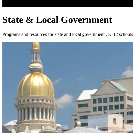
State & Local Government
Programs and resources for state and local government , K-12 schools, non-profits, colleges, universities, and other public entities.​​​​‌ ‍ ​‍​‍‌‍ ‌ ​‍‌‍‍‌‌‍‌ ‌‍‍‌‌‍ ‍​‍​‍​ ‍‍​‍​‍‌ ​ ‌‍​‌‌‍ ‍‌‍‍‌‌ ‌​‌ ‍‌​‍ ‍‌‍‍‌‌‍ ​‍​‍​‍ ​​‍​‍‌‍‍​‌ ​‍‌‍‌‌‌‍‌‍​‍​‍​ ‍‍​‍​‍‌‍‍​‌ ‌​‌ ‌​‌ ​​​ ‍‍​‍ ​‍ ‌‍ ​‌‍ ‌‍​ ‌‍​‌‌‍ ​‌‍‍​‌‍ ‌ ​ ‌ ‌​​ ‍‍​ ​ ​ ​ ​ ​ ​ ​ ​‍ ‌‍‍‌‌‍ ‍‌ ‌​‌‍‌‌‌‍ ‍‌ ‌​​‍ ‌‍‌‌‌‍‌​‌‍‍‌‌ ‌​​‍ ‌‍ ‌‌‍ ‌‍‌​‌‍‌‌​ ‌‌ ​​‌ ​‍‌‍‌‌‌ ​ ‌‍‌‌‌‍ ‍‌ ‌​‌‍​‌‌ ‌​‌‍‍‌‌‍ ‌‍ ‍​ ‍ ‌‍‍‌‌‍‌​​ ‌‌‍​ ​ ‌ ‌‍‌‍‌‍​‍​ ​​‌‍‌‌‌‍​ ‌‍‌​​‍ ‌​ ‌‌‌‍​ ‌‍‌‍​ ​ ​‍ ‌​ ‌​​ ‍‌​ ​ ​ ‌ ​‍ ‌​ ‍​​ ‌‍​ ‍​​ ‌‍​‍ ‌‌‍​ ​ ‌​‌‍​ ​ ​​​ ​​​ ‌‌​ ​​​ ‌ ‌‍‌‌​ ‍​​ ‍​‌‍‌‍​ ‍ ‌ ‌​‌ ‍‌‌ ​​‌‍‌‌​ ‌‌‍​‌‌ ‌‌‌‍‌​‌‍‍‌‌‍‌‌‌‍ ‍‌‍​ ‌‍‌‌​ ‍ ‌ ​​‌‍​‌‌ ‌​‌‍‍​​ ‌‌‍‍​‌‍‌‌‌ ​‍‌‍ ​‍ ‍‌‍​ ‌‍ ‌‍ ‍‌ ‌​‌‍‌‌‌‍ ‍‌ ‌​​‍‌‌​ ‌‌‌​​‍‌‌ ‌‍‍ ‌‍‌‌‌ ‍‌​‍‌‌​ ​ ‌​‌​​‍‌‌​ ​ ‌​‌​​‍‌‌​ ​‍​ ​‍​ ‌​​ ‌​​ ‌‌‌‍‌‍​ ​‍​ ​ ‌‍​ ‌‍​‌​ ​‍​ ​​‌‍‌‌​ ​‍​‍‌‌​ ​‍​ ​‍​‍‌‌​ ‌‌‌​‌​​‍ ‍‌‍​ ‌‍‍​‌‍‍‌‌‍ ​‌‍‌​‌ ​‍‌‍‌‌‌‍ ‍​‍‌‌​ ‌‌‌​​‍‌‌ ‌‍‍ ‌‍‌‌‌ ‍‌​‍‌‌​ ​ ‌​‌​​‍‌‌​ ​ ‌​‌​​‍‌‌​ ​‍​ ​‍​ ​‌​ ​‍‌‍​‌​ ‍‌‌‍​‌‌‍‌‌​ ‌ ​ ​‍​ ​‌‌‍​‌​ ​‌‌‍​ ​‍‌‌​ ​‍​ ​‍​