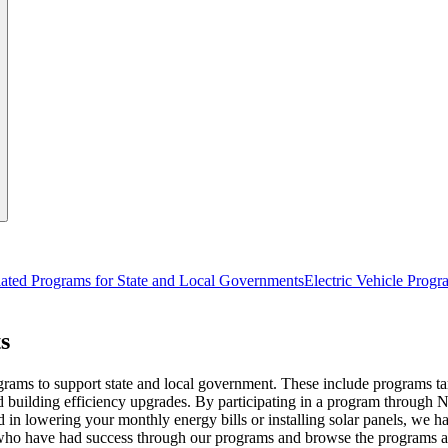
lated Programs for State and Local Governments
Electric Vehicle Prog
‍​‍‌‍ ​‌‍‍‌‌ ​ ‌‍‍​‌‍‌‌‌‍‌​​‍​‍‌ ‌
grams to support state and local government. These include programs t
 and building efficiency upgrades. By participating in a program throug
n lowering your monthly energy bills or installing solar panels, we hav
​​ ‌‌​ ‌‍​ ‍‌‌‍‌‍‌‍‌‌​‍‌‌​ ​‍​ ​‍​‍‌‌​ ‌‌‌​‌​​‍ ‍‌‍​ ‌‍‍​‌‍‍‌‌‍ ​‌‍‌​‌ ​‍‌‍‌‌‌‍ ‍​‍‌‌​ ‌‌‌​​‍‌‌ ‌‍‍ ‌‍‌‌‌ ‍‌​‍‌‌​ ​ ‌​‌​​‍‌‌​ ​ ‌​‌​​‍‌‌​ ​‍​ ​‍​ ‌​​ ​ ​ ‌‌‌‍‌​​ ‌ ‌‍‌‍‌‍​ ​ ‍​​ ‌ ‌‍‌‌‌‍​‍‌‍​‍​‍‌‌​ ​‍​ ​‍​‍‌‌​ ‌‌‌​‌​​‍ ‍‌ ‌​‌‍‌‌‌ ‍​‌ ‌​​ ‌‍​‍‌‍​‌‌ ​ ‌‍‌‌‌‌‌‌‌ ​‍‌‍ ​​ ‌‌‍‍​‌ ‌​‌ ‌​‌ ​​​‍‌‌​ ​ ‌​​‌​‍‌‌​ ​‍‌​‌‍​‍‌‌​ ​‍‌​‌‍‌‍ ​‌‍ ‌‍​ ‌‍​‌‌‍ ​‌‍‍​‌‍ ‌ ​ ‌ ‌​​‍‌‌​ ​ ‌​​‌​ ​ ​ ​ ​ ​ ​ ​ ​‍‌‍‌‍‍‌‌‍‌​​ ‌‌‍​ ​ ‌ ‌‍‌‍‌‍​‍​ ​​‌‍‌‌‌‍​ ‌‍‌​​‍ ‌​ ‌‌‌‍​ ‌‍‌‍​ ​ ​‍ ‌​ ‌​​ ‍‌​ ​ ​ ‌ ​‍ ‌​ ‍​​ ‌‍​ ‍​​ ‌‍​‍ ‌‌‍​ ​ ‌​‌‍​ ​ ​​​ ​​​ ‌‌​ ​​​ ‌ ‌‍‌‌​ ‍​​ ‍​‌‍‌‍​‍‌‍‌ ‌​‌ ‍‌‌ ​​‌‍‌‌​ ‌‌‍​‌‌ ‌‌‌‍‌​‌‍‍‌‌‍‌‌‌‍ ‍‌‍​ ‌‍‌‌​‍‌‍‌ ​​‌‍​‌‌ ‌​‌‍‍​​ ‌‌‍​ ‌‍ ‌‍ ‍‌ ‌​‌‍‌‌‌‍ ‍‌ ‌​‌‌​ ‌‍‌‌‌‍​ ‌ ‌​‌‍‍‌‌‍ ‌‍ ‍‌ ​ ​‍‌‌​ ‌‌‌​​‍‌‌ ‌‍‍ ‌‍‌‌‌ ‍‌​‍‌‌​ ​ ‌​‌​​‍‌‌​ ​ ‌​‌​​‍‌‌​ ​‍​ ​‍​ ‌ ​ ​‍​ ​‍​ ​‍‌‍‌​​ ‌​​ ​‍​ ‌ ‌‍‌‌‌‍​‍​ ‍‌​ ‌ ​‍‌‌​ ​‍​ ​‍​‍‌‌​ ‌‌‌​‌​​‍ ‍‌‍​ ‌‍ ‌‍ ‍‌ ‌​‌‍‌‌‌‍ ‍‌ ‌​​‍‌‌​ ‌‌‌​​‍‌‌ ‌‍‍ ‌‍‌‌‌ ‍‌​‍‌‌​ ​ ‌​‌​​‍‌‌​ ​ ‌​‌​​‍‌‌​ ​‍​ ​‍​ ​​​ ‍‌‌‍‌‌​ ‌​​ ​‍​ ​​​ ‍​​ ‌‌​ ‌‍​ ‍‌‌‍‌‍‌‍‌‌​‍‌‌​ ​‍​ ​‍​‍‌‌​ ‌‌‌​‌​​‍ ‍‌‍​ ‌‍‍​‌‍‍‌‌‍ ​‌‍‌​‌ ​‍‌‍‌‌‌‍ ‍​‍‌‌​ ‌‌‌​​‍‌‌ ‌‍‍ ‌‍‌‌‌