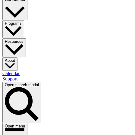
Programs​​​​‌ ‍ ​‍​‍‌‍ ‌ ​‍‌‍‍‌‌‍‌ ‌‍‍‌‌‍ ‍​‍​‍​ ‍‍​‍​‍‌ ​ ‌‍​‌‌‍ ‍‌‍‍‌‌ ‌​‌ ‍‌​‍ ‍‌‍‍‌‌‍ ​‍​‍​‍ ​​‍​‍‌‍‍​‌ ​‍‌‍‌‌‌‍‌‍​‍​‍​ ‍‍​‍​‍‌‍‍​‌ ‌​‌ ‌​‌ ​​​ ‍‍​‍ ​‍ ‌‍ ​‌‍ ‌‍​ ‌‍​‌‌‍ ​‌‍‍​‌‍ ‌ ​ ‌ ‌​​ ‍‍​ ​ ​ ​ ​ ​ ​ ​ ​‍ ‌‍‍‌‌‍ ‍‌ ‌​‌‍‌‌‌‍ ‍‌ ‌​​‍ ‌‍‌‌‌‍‌​‌‍‍‌‌ ‌​​‍ ‌‍ ‌‌‍ ‌‍‌​‌‍‌‌​ ‌‌ ​​‌ ​‍‌‍‌‌‌ ​ ‌‍‌‌‌‍ ‍‌ ‌​‌‍​‌‌ ‌​‌‍‍‌‌‍ ‌‍ ‍​ ‍ ‌‍‍‌‌‍‌​​ ‌‌ ​ ‌‍‍‌‌ ‌​‌‍‌‌‌​‍​‌‍‌‌‌‍​‌‌‍‌​‌‍‌‌‌ ​‍​ ‍ ‌ ‌​‌ ‍‌‌ ​​‌‍‌‌​ ‌‌‍‍​‌‍‌‌‌‍​‌‌‍‌​‌‍‌‌‌ ​‍​ ‍ ‌ ​​‌‍​‌‌ ‌​‌‍‍​​ ‌‌‍ ​‌‍‌‌‌‍‌‍‌ ‌​‌​ ‌‌‍‌‌‌‍ ‍‌ ‌‌‌ ​ ​‍‌‌​ ‌‌‌​​‍‌‌ ‌‍‍ ‌‍‌‌‌ ‍‌​‍‌‌​ ​ ‌​‌​​‍‌‌​ ​ ‌​‌​​‍‌‌​ ​‍​ ​‍​ ​ ‌‍‌​​ ‌​​ ​‌‌‍‌‌​ ‌​​ ​​​ ‌​‌‍‌‌‌‍‌​​ ​​​ ​​​‍‌‌​ ​‍​ ​‍​‍‌‌​ ‌‌‌​‌​​‍ ‍‌ ‌​‌‍‌‌‌ ‍​‌ ‌​​ ‌‍​‍‌‍​‌‌ ​ ‌‍‌‌‌‌‌‌‌ ​‍‌‍ ​​ ‌‌‍‍​‌ ‌​‌ ‌​‌ ​​​‍‌‌​ ​ ‌​​‌​‍‌‌​ ​‍‌​‌‍​‍‌‌​ ​‍‌​‌‍‌‍ ​‌‍ ‌‍​ ‌‍​‌‌‍ ​‌‍‍​‌‍ ‌ ​ ‌ ‌​​‍‌‌​ ​ ‌​​‌​ ​ ​ ​ ​ ​ ​ ​ ​‍‌‍‌‍‍‌‌‍‌​​ ‌‌ ​ ‌‍‍‌‌ ‌​‌‍‌‌‌​‍​‌‍‌‌‌‍​‌‌‍‌​‌‍‌‌‌ ​‍​‍‌‍‌ ‌​‌ ‍‌‌ ​​‌‍‌‌​ ‌‌‍‍​‌‍‌‌‌‍​‌‌‍‌​‌‍‌‌‌ ​‍​‍‌‍‌ ​​‌‍​‌‌ ‌​‌‍‍​​ ‌‌‍ ​‌‍‌‌‌‍‌‍‌ ‌​‌​ ‌‌‍‌‌‌‍ ‍‌ ‌‌‌ ​ ​‍‌‌​ ‌‌‌​​‍‌‌ ‌‍‍ ‌‍‌‌‌ ‍‌​‍‌‌​ ​ ‌​‌​​‍‌‌​ ​ ‌​‌​​‍‌‌​ ​‍​ ​‍​ ​ ‌‍‌​​ ‌​​ ​‌‌‍‌‌​ ‌​​ ​​​ ‌​‌‍‌‌‌‍‌​​ ​​​ ​​​‍‌‌​ ​‍​ ​‍​‍‌‌​ ‌‌‌​‌​​‍ ‍‌ ‌​‌‍‌‌‌ ‍​‌ ‌​​‍‌‍‌ ​​‌‍‌‌‌ ​‍‌ ​ ‌ ​​‌‍‌‌‌‍​ ‌ ‌​‌‍‍‌‌ ‌‍‌‍‌‌​ ‌‌ ​​‌ ‌‌‌‍​‍‌‍ ​‌‍‍‌‌ ​ ‌‍‍​‌‍‌‌‌‍‌​​‍​‍‌ ‌
Resources​​​​‌ ‍ ​‍​‍‌‍ ‌ ​‍‌‍‍‌‌‍‌ ‌‍‍‌‌‍ ‍​‍​‍​ ‍‍​‍​‍‌ ​ ‌‍​‌‌‍ ‍‌‍‍‌‌ ‌​‌ ‍‌​‍ ‍‌‍‍‌‌‍ ​‍​‍​‍ ​​‍​‍‌‍‍​‌ ​‍‌‍‌‌‌‍‌‍​‍​‍​ ‍‍​‍​‍‌‍‍​‌ ‌​‌ ‌​‌ ​​​ ‍‍​‍ ​‍ ‌‍ ​‌‍ ‌‍​ ‌‍​‌‌‍ ​‌‍‍​‌‍ ‌ ​ ‌ ‌​​ ‍‍​ ​ ​ ​ ​ ​ ​ ​ ​‍ ‌‍‍‌‌‍ ‍‌ ‌​‌‍‌‌‌‍ ‍‌ ‌​​‍ ‌‍‌‌‌‍‌​‌‍‍‌‌ ‌​​‍ ‌‍ ‌‌‍ ‌‍‌​‌‍‌‌​ ‌‌ ​​‌ ​‍‌‍‌‌‌ ​ ‌‍‌‌‌‍ ‍‌ ‌​‌‍​‌‌ ‌​‌‍‍‌‌‍ ‌‍ ‍​ ‍ ‌‍‍‌‌‍‌​​ ‌‌ ​ ‌‍‍‌‌ ‌​‌‍‌‌‌​‍​‌‍‌‌‌‍​‌‌‍‌​‌‍‌‌‌ ​‍​ ‍ ‌ ‌​‌ ‍‌‌ ​​‌‍‌‌​ ‌‌‍‍​‌‍‌‌‌‍​‌‌‍‌​‌‍‌‌‌ ​‍​ ‍ ‌ ​​‌‍​‌‌ ‌​‌‍‍​​ ‌‌‍ ​‌‍‌‌‌‍‌‍‌ ‌​‌​ ‌‌‍‌‌‌‍ ‍‌ ‌‌‌ ​ ​‍‌‌​ ‌‌‌​​‍‌‌ ‌‍‍ ‌‍‌‌‌ ‍‌​‍‌‌​ ​ ‌​‌​​‍‌‌​ ​ ‌​‌​​‍‌‌​ ​‍​ ​‍‌‍‌‍‌‍‌‍​ ‌​​ ‌‌‌‍‌‌​ ​ ‌‍‌‌‌‍​‌‌‍​ ​ ‍‌‌‍​ ​ ‍‌​‍‌‌​ ​‍​ ​‍​‍‌‌​ ‌‌‌​‌​​‍ ‍‌ ‌​‌‍‌‌‌ ‍​‌ ‌​​ ‌‍​‍‌‍​‌‌ ​ ‌‍‌‌‌‌‌‌‌ ​‍‌‍ ​​ ‌‌‍‍​‌ ‌​‌ ‌​‌ ​​​‍‌‌​ ​ ‌​​‌​‍‌‌​ ​‍‌​‌‍​‍‌‌​ ​‍‌​‌‍‌‍ ​‌‍ ‌‍​ ‌‍​‌‌‍ ​‌‍‍​‌‍ ‌ ​ ‌ ‌​​‍‌‌​ ​ ‌​​‌​ ​ ​ ​ ​ ​ ​ ​ ​‍‌‍‌‍‍‌‌‍‌​​ ‌‌ ​ ‌‍‍‌‌ ‌​‌‍‌‌‌​‍​‌‍‌‌‌‍​‌‌‍‌​‌‍‌‌‌ ​‍​‍‌‍‌ ‌​‌ ‍‌‌ ​​‌‍‌‌​ ‌‌‍‍​‌‍‌‌‌‍​‌‌‍‌​‌‍‌‌‌ ​‍​‍‌‍‌ ​​‌‍​‌‌ ‌​‌‍‍​​ ‌‌‍ ​‌‍‌‌‌‍‌‍‌ ‌​‌​ ‌‌‍‌‌‌‍ ‍‌ ‌‌‌ ​ ​‍‌‌​ ‌‌‌​​‍‌‌ ‌‍‍ ‌‍‌‌‌ ‍‌​‍‌‌​ ​ ‌​‌​​‍‌‌​ ​ ‌​‌​​‍‌‌​ ​‍​ ​‍‌‍‌‍‌‍‌‍​ ‌​​ ‌‌‌‍‌‌​ ​ ‌‍‌‌‌‍​‌‌‍​ ​ ‍‌‌‍​ ​ ‍‌​‍‌‌​ ​‍​ ​‍​‍‌‌​ ‌‌‌​‌​​‍ ‍‌ ‌​‌‍‌‌‌ ‍​‌ ‌​​‍‌‍‌ ​​‌‍‌‌‌ ​‍‌ ​ ‌ ​​‌‍‌‌‌‍​ ‌ ‌​‌‍‍‌‌ ‌‍‌‍‌‌​ ‌‌ ​​‌ ‌‌‌‍​‍‌‍ ​‌‍‍‌‌ ​ ‌‍‍​‌‍‌‌‌‍‌​​‍​‍‌ ‌
About​​​​‌ ‍ ​‍​‍‌‍ ‌ ​‍‌‍‍‌‌‍‌ ‌‍‍‌‌‍ ‍​‍​‍​ ‍‍​‍​‍‌ ​ ‌‍​‌‌‍ ‍‌‍‍‌‌ ‌​‌ ‍‌​‍ ‍‌‍‍‌‌‍ ​‍​‍​‍ ​​‍​‍‌‍‍​‌ ​‍‌‍‌‌‌‍‌‍​‍​‍​ ‍‍​‍​‍‌‍‍​‌ ‌​‌ ‌​‌ ​​​ ‍‍​‍ ​‍ ‌‍ ​‌‍ ‌‍​ ‌‍​‌‌‍ ​‌‍‍​‌‍ ‌ ​ ‌ ‌​​ ‍‍​ ​ ​ ​ ​ ​ ​ ​ ​‍ ‌‍‍‌‌‍ ‍‌ ‌​‌‍‌‌‌‍ ‍‌ ‌​​‍ ‌‍‌‌‌‍‌​‌‍‍‌‌ ‌​​‍ ‌‍ ‌‌‍ ‌‍‌​‌‍‌‌​ ‌‌ ​​‌ ​‍‌‍‌‌‌ ​ ‌‍‌‌‌‍ ‍‌ ‌​‌‍​‌‌ ‌​‌‍‍‌‌‍ ‌‍ ‍​ ‍ ‌‍‍‌‌‍‌​​ ‌‌ ​ ‌‍‍‌‌ ‌​‌‍‌‌‌​‍​‌‍‌‌‌‍​‌‌‍‌​‌‍‌‌‌ ​‍​ ‍ ‌ ‌​‌ ‍‌‌ ​​‌‍‌‌​ ‌‌‍‍​‌‍‌‌‌‍​‌‌‍‌​‌‍‌‌‌ ​‍​ ‍ ‌ ​​‌‍​‌‌ ‌​‌‍‍​​ ‌‌ ​‍‌‍‍‌‌‍‌ ‌‍‍​‌ ‌​‌​ ‌‌‍‌‌‌‍ ‍‌ ‌‌‌ ​ ​‍‌‌​ ‌‌‌​​‍‌‌ ‌‍‍ ‌‍‌‌‌ ‍‌​‍‌‌​ ​ ‌​‌​​‍‌‌​ ​ ‌​‌​​‍‌‌​ ​‍​ ​‍​ ​‌​ ‌​​ ​ ‌‍​ ​ ‌‍‌‍​ ​ ‌ ​ ‌ ‌‍​‌‌‍‌‍​ ‌‍‌‍‌​​‍‌‌​ ​‍​ ​‍​‍‌‌​ ‌‌‌​‌​​‍ ‍‌ ‌​‌‍‌‌‌ ‍​‌ ‌​​ ‌‍​‍‌‍​‌‌ ​ ‌‍‌‌‌‌‌‌‌ ​‍‌‍ ​​ ‌‌‍‍​‌ ‌​‌ ‌​‌ ​​​‍‌‌​ ​ ‌​​‌​‍‌‌​ ​‍‌​‌‍​‍‌‌​ ​‍‌​‌‍‌‍ ​‌‍ ‌‍​ ‌‍​‌‌‍ ​‌‍‍​‌‍ ‌ ​ ‌ ‌​​‍‌‌​ ​ ‌​​‌​ ​ ​ ​ ​ ​ ​ ​ ​‍‌‍‌‍‍‌‌‍‌​​ ‌‌ ​ ‌‍‍‌‌ ‌​‌‍‌‌‌​‍​‌‍‌‌‌‍​‌‌‍‌​‌‍‌‌‌ ​‍​‍‌‍‌ ‌​‌ ‍‌‌ ​​‌‍‌‌​ ‌‌‍‍​‌‍‌‌‌‍​‌‌‍‌​‌‍‌‌‌ ​‍​‍‌‍‌ ​​‌‍​‌‌ ‌​‌‍‍​​ ‌‌ ​‍‌‍‍‌‌‍‌ ‌‍‍​‌ ‌​‌​ ‌‌‍‌‌‌‍ ‍‌ ‌‌‌ ​ ​‍‌‌​ ‌‌‌​​‍‌‌ ‌‍‍ ‌‍‌‌‌ ‍‌​‍‌‌​ ​ ‌​‌​​‍‌‌​ ​ ‌​‌​​‍‌‌​ ​‍​ ​‍​ ​‌​ ‌​​ ​ ‌‍​ ​ ‌‍‌‍​ ​ ‌ ​ ‌ ‌‍​‌‌‍‌‍​ ‌‍‌‍‌​​‍‌‌​ ​‍​ ​‍​‍‌‌​ ‌‌‌​‌​​‍ ‍‌ ‌​‌‍‌‌‌ ‍​‌ ‌​​‍‌‍‌ ​​‌‍‌‌‌ ​‍‌ ​ ‌ ​​‌‍‌‌‌‍​ ‌ ‌​‌‍‍‌‌ ‌‍‌‍‌‌​ ‌‌ ​​‌ ‌‌‌‍​‍‌‍ ​‌‍‍‌‌ ​ ‌‍‍​‌‍‌‌‌‍‌​​‍​‍‌ ‌
Calendar​​​​‌ ‍ ​‍​‍‌‍ ‌ ​‍‌‍‍‌‌‍‌ ‌‍‍‌‌‍ ‍​‍​‍​ ‍‍​‍​‍‌ ​ ‌‍​‌‌‍ ‍‌‍‍‌‌ ‌​‌ ‍‌​‍ ‍‌‍‍‌‌‍ ​‍​‍​‍ ​​‍​‍‌‍‍​‌ ​‍‌‍‌‌‌‍‌‍​‍​‍​ ‍‍​‍​‍‌‍‍​‌ ‌​‌ ‌​‌ ​​​ ‍‍​‍ ​‍ ‌‍ ​‌‍ ‌‍​ ‌‍​‌‌‍ ​‌‍‍​‌‍ ‌ ​ ‌ ‌​​ ‍‍​ ​ ​ ​ ​ ​ ​ ​ ​‍ ‌‍‍‌‌‍ ‍‌ ‌​‌‍‌‌‌‍ ‍‌ ‌​​‍ ‌‍‌‌‌‍‌​‌‍‍‌‌ ‌​​‍ ‌‍ ‌‌‍ ‌‍‌​‌‍‌‌​ ‌‌ ​​‌ ​‍‌‍‌‌‌ ​ ‌‍‌‌‌‍ ‍‌ ‌​‌‍​‌‌ ‌​‌‍‍‌‌‍ ‌‍ ‍​ ‍ ‌‍‍‌‌‍‌​​ ‌‌ ​ ‌‍‍‌‌ ‌​‌‍‌‌‌​‍​‌‍‌‌‌‍​‌‌‍‌​‌‍‌‌‌ ​‍​ ‍ ‌ ‌​‌ ‍‌‌ ​​‌‍‌‌​ ‌‌‍‍​‌‍‌‌‌‍​‌‌‍‌​‌‍‌‌‌ ​‍​ ‍ ‌ ​​‌‍​‌‌ ‌​‌‍‍​​ ‌‌ ​‍‌‍‍‌‌‍‌ ‌‍‍​‌ ‌​‌​ ‌‌‍‌‌‌‍ ‍‌ ‌‌‌ ​ ​‍‌‌​ ‌‌‌​​‍‌‌ ‌‍‍ ‌‍‌‌‌ ‍‌​‍‌‌​ ​ ‌​‌​​‍‌‌​ ​ ‌​‌​​‍‌‌​ ​‍​ ​‍​ ‍​​ ​‌​ ​‍​ ‌ ​ ​​​ ​‍​ ​‍‌‍‌‍​ ‌​​ ‍​​ ​‍​ ​​​‍‌‌​ ​‍​ ​‍​‍‌‌​ ‌‌‌​‌​​‍ ‍‌ ‌​‌‍‌‌‌ ‍​‌ ‌​​ ‌‍​‍‌‍​‌‌ ​ ‌‍‌‌‌‌‌‌‌ ​‍‌‍ ​​ ‌‌‍‍​‌ ‌​‌ ‌​‌ ​​​‍‌‌​ ​ ‌​​‌​‍‌‌​ ​‍‌​‌‍​‍‌‌​ ​‍‌​‌‍‌‍ ​‌‍ ‌‍​ ‌‍​‌‌‍ ​‌‍‍​‌‍ ‌ ​ ‌ ‌​​‍‌‌​ ​ ‌​​‌​ ​ ​ ​ ​ ​ ​ ​ ​‍‌‍‌‍‍‌‌‍‌​​ ‌‌ ​ ‌‍‍‌‌ ‌​‌‍‌‌‌​‍​‌‍‌‌‌‍​‌‌‍‌​‌‍‌‌‌ ​‍​‍‌‍‌ ‌​‌ ‍‌‌ ​​‌‍‌‌​ ‌‌‍‍​‌‍‌‌‌‍​‌‌‍‌​‌‍‌‌‌ ​‍​‍‌‍‌ ​​‌‍​‌‌ ‌​‌‍‍​​ ‌‌ ​‍‌‍‍‌‌‍‌ ‌‍‍​‌ ‌​‌​ ‌‌‍‌‌‌‍ ‍‌ ‌‌‌ ​ ​‍‌‌​ ‌‌‌​​‍‌‌ ‌‍‍ ‌‍‌‌‌ ‍‌​‍‌‌​ ​ ‌​‌​​‍‌‌​ ​ ‌​‌​​‍‌‌​ ​‍​ ​‍​ ‍​​ ​‌​ ​‍​ ‌ ​ ​​​ ​‍​ ​‍‌‍‌‍​ ‌​​ ‍​​ ​‍​ ​​​‍‌‌​ ​‍​ ​‍​‍‌‌​ ‌‌‌​‌​​‍ ‍‌ ‌​‌‍‌‌‌ ‍​‌ ‌​​‍‌‍‌ ​​‌‍‌‌‌ ​‍‌ ​ ‌ ​​‌‍‌‌‌‍​ ‌ ‌​‌‍‍‌‌ ‌‍‌‍‌‌​ ‌‌ ​​‌ ‌‌‌‍​‍‌‍ ​‌‍‍‌‌ ​ ‌‍‍​‌‍‌‌‌‍‌​​‍​‍‌ ‌
Support​​​​‌ ‍ ​‍​‍‌‍ ‌ ​‍‌‍‍‌‌‍‌ ‌‍‍‌‌‍ ‍​‍​‍​ ‍‍​‍​‍‌ ​ ‌‍​‌‌‍ ‍‌‍‍‌‌ ‌​‌ ‍‌​‍ ‍‌‍‍‌‌‍ ​‍​‍​‍ ​​‍​‍‌‍‍​‌ ​‍‌‍‌‌‌‍‌‍​‍​‍​ ‍‍​‍​‍‌‍‍​‌ ‌​‌ ‌​‌ ​​​ ‍‍​‍ ​‍ ‌‍ ​‌‍ ‌‍​ ‌‍​‌‌‍ ​‌‍‍​‌‍ ‌ ​ ‌ ‌​​ ‍‍​ ​ ​ ​ ​ ​ ​ ​ ​‍ ‌‍‍‌‌‍ ‍‌ ‌​‌‍‌‌‌‍ ‍‌ ‌​​‍ ‌‍‌‌‌‍‌​‌‍‍‌‌ ‌​​‍ ‌‍ ‌‌‍ ‌‍‌​‌‍‌‌​ ‌‌ ​​‌ ​‍‌‍‌‌‌ ​ ‌‍‌‌‌‍ ‍‌ ‌​‌‍​‌‌ ‌​‌‍‍‌‌‍ ‌‍ ‍​ ‍ ‌‍‍‌‌‍‌​​ ‌‌ ​ ‌‍‍‌‌ ‌​‌‍‌‌‌​‍​‌‍‌‌‌‍​‌‌‍‌​‌‍‌‌‌ ​‍​ ‍ ‌ ‌​‌ ‍‌‌ ​​‌‍‌‌​ ‌‌‍‍​‌‍‌‌‌‍​‌‌‍‌​‌‍‌‌‌ ​‍​ ‍ ‌ ​​‌‍​‌‌ ‌​‌‍‍​​ ‌‌ ​‍‌‍‍‌‌‍‌ ‌‍‍​‌ ‌​‌​ ‌‌‍‌‌‌‍ ‍‌ ‌‌‌ ​ ​‍‌‌​ ‌‌‌​​‍‌‌ ‌‍‍ ‌‍‌‌‌ ‍‌​‍‌‌​ ​ ‌​‌​​‍‌‌​ ​ ‌​‌​​‍‌‌​ ​‍​ ​‍​ ‍​​ ​‍​ ‌ ‌‍‌‌​ ​‌‌‍​‍‌‍‌​​ ‍‌​ ‌​‌‍​ ​ ‌ ​ ‌ ​‍‌‌​ ​‍​ ​‍​‍‌‌​ ‌‌‌​‌​​‍ ‍‌ ‌​‌‍‌‌‌ ‍​‌ ‌​​ ‌‍​‍‌‍​‌‌ ​ ‌‍‌‌‌‌‌‌‌ ​‍‌‍ ​​ ‌‌‍‍​‌ ‌​‌ ‌​‌ ​​​‍‌‌​ ​ ‌​​‌​‍‌‌​ ​‍‌​‌‍​‍‌‌​ ​‍‌​‌‍‌‍ ​‌‍ ‌‍​ ‌‍​‌‌‍ ​‌‍‍​‌‍ ‌ ​ ‌ ‌​​‍‌‌​ ​ ‌​​‌​ ​ ​ ​ ​ ​ ​ ​ ​‍‌‍‌‍‍‌‌‍‌​​ ‌‌ ​ ‌‍‍‌‌ ‌​‌‍‌‌‌​‍​‌‍‌‌‌‍​‌‌‍‌​‌‍‌‌‌ ​‍​‍‌‍‌ ‌​‌ ‍‌‌ ​​‌‍‌‌​ ‌‌‍‍​‌‍‌‌‌‍​‌‌‍‌​‌‍‌‌‌ ​‍​‍‌‍‌ ​​‌‍​‌‌ ‌​‌‍‍​​ ‌‌ ​‍‌‍‍‌‌‍‌ ‌‍‍​‌ ‌​‌​ ‌‌‍‌‌‌‍ ‍‌ ‌‌‌ ​ ​‍‌‌​ ‌‌‌​​‍‌‌ ‌‍‍ ‌‍‌‌‌ ‍‌​‍‌‌​ ​ ‌​‌​​‍‌‌​ ​ ‌​‌​​‍‌‌​ ​‍​ ​‍​ ‍​​ ​‍​ ‌ ‌‍‌‌​ ​‌‌‍​‍‌‍‌​​ ‍‌​ ‌​‌‍​ ​ ‌ ​ ‌ ​‍‌‌​ ​‍​ ​‍​‍‌‌​ ‌‌‌​‌​​‍ ‍‌ ‌​‌‍‌‌‌ ‍​‌ ‌​​‍‌‍‌ ​​‌‍‌‌‌ ​‍‌ ​ ‌ ​​‌‍‌‌‌‍​ ‌ ‌​‌‍‍‌‌ ‌‍‌‍‌‌​ ‌‌ ​​‌ ‌‌‌‍​‍‌‍ ​‌‍‍‌‌ ​ ‌‍‍​‌‍‌‌‌‍‌​​‍​‍‌ ‌
Open search modal
Open menu