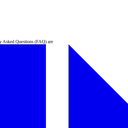
‌ ​ ‌ ‌‍​‍‌‍​‍​ ‌​​ ‌ ​ ​​​‍‌‍‌ ‌​‌ ‍‌‌ ​​‌‍‌‌​ ‌‌‍‍​‌‍‌‌‌‍ ​‌ ​​‌‌‌​‌‍ ‌ ​​‌‍‍‌‌‍​ ​‍‌‍‌ ​​‌‍​‌‌ ‌​‌‍‍​​ ‌‌‍​ ‌‍ ‌‍ ‍‌ ‌​‌‍‌‌‌‍ ‍‌ ‌​​‍‌‌​ ‌‌‌​​‍‌‌ ‌‍‍ ‌‍‌‌‌ ‍‌​‍‌‌​ ​ ‌​‌​​‍‌‌​ ​ ‌​‌​​‍‌‌​ ​‍​ ​‍‌‍​ ​ ‍​​ ‌‍​ ‌‌​ ‌‍​ ​​​ ​‌​ ‍‌‌‍​‍​ ​‌​ ‌ ​ ​ ​‍‌‌​ ​‍​ ​‍​‍‌‌​ ‌‌‌​‌​​‍ ‍‌‍​ ‌‍‍​‌‍‍‌‌‍ ​‌‍‌​‌ ​‍‌‍‌‌‌‍ ‍​‍‌‌​ ‌‌‌​​‍‌‌ ‌‍‍ ‌‍‌‌‌ ‍‌​‍‌‌​ ​ ‌​‌​​‍‌‌​ ​ ‌​‌​​‍‌‌​ ​‍​ ​‍‌‍​‌​ ​‌​ ‌​​ ​‍‌‍​ ​ ​ ​ ‍​​ ‍‌​ ‌‍​ ​‌​ ‍​​ ​​​‍‌‌​ ​‍​ ​‍​‍‌‌​ ‌‌‌​‌​​‍ ‍‌ ‌​‌‍‌‌‌ ‍​‌ ‌​​‍‌‍‌ ​​‌‍‌‌‌ ​‍‌ ​ ‌ ​​‌‍‌‌‌‍​ ‌ ‌​‌‍‍‌‌ ‌‍‌‍‌‌​ ‌‌ ​​‌ ‌‌‌‍​‍‌‍ ​‌‍‍‌‌ ​ ‌‍‍​‌‍‌‌‌‍‌​​‍​‍‌ ‌