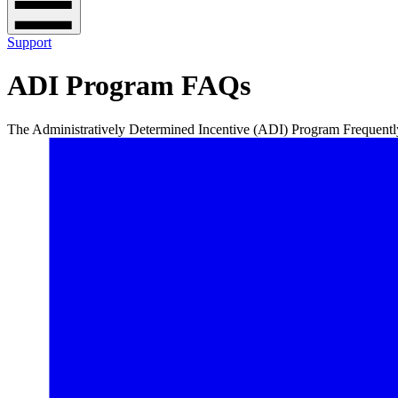
Support
ADI Program FAQs
The Administratively Determined Incentive (ADI) Program Frequently Asked Questions (FAQ) are ​​​​‌ ‍ ​‍​‍‌‍ ‌ ​‍‌‍‍‌‌‍‌ ‌‍‍‌‌‍ ‍​‍​‍​ ‍‍​‍​‍‌ ​ ‌‍​‌‌‍ ‍‌‍‍‌‌ ‌​‌ ‍‌​‍ ‍‌‍‍‌‌‍ ​‍​‍​‍ ​​‍​‍‌‍‍​‌ ​‍‌‍‌‌‌‍‌‍​‍​‍​ ‍‍​‍​‍‌‍‍​‌ ‌​‌ ‌​‌ ​​​ ‍‍​‍ ​‍ ‌‍ ​‌‍ ‌‍​ ‌‍​‌‌‍ ​‌‍‍​‌‍ ‌ ​ ‌ ‌​​ ‍‍​ ​ ​ ​ ​ ​ ​ ​ ​‍ ‌‍‍‌‌‍ ‍‌ ‌​‌‍‌‌‌‍ ‍‌ ‌​​‍ ‌‍‌‌‌‍‌​‌‍‍‌‌ ‌​​‍ ‌‍ ‌‌‍ ‌‍‌​‌‍‌‌​ ‌‌ ​​‌ ​‍‌‍‌‌‌ ​ ‌‍‌‌‌‍ ‍‌ ‌​‌‍​‌‌ ‌​‌‍‍‌‌‍ ‌‍ ‍​ ‍ ‌‍‍‌‌‍‌​​ ‌​ ‍​​ ‌‌​ ‌‍​ ​​​ ‌‍​ ‌​​ ​‌‌‍‌​​‍ ‌​ ‌ ‌‍​ ‌‍​ ‌‍​‍​‍ ‌​ ‌​​ ​​​ ​‌‌‍​ ​‍ ‌‌‍​‍‌‍‌‌​ ‌‍‌‍‌​​‍ ‌​ ‌‌​ ​ ​ ‍​​ ​​​ ‌​​ ‌ ​ ‌ ‌‍​‍‌‍​‍​ ‌​​ ‌ ​ ​​​ ‍ ‌ ‌​‌ ‍‌‌ ​​‌‍‌‌​ ‌‌‍‍​‌‍‌‌‌‍ ​‌ ​​‌‌‌​‌‍ ‌ ​​‌‍‍‌‌‍​ ​ ‍ ‌ ​​‌‍​‌‌ ‌​‌‍‍​​ ‌‌‍​ ‌‍ ‌‍ ‍‌ ‌​‌‍‌‌‌‍ ‍‌ ‌​​‍‌‌​ ‌‌‌​​‍‌‌ ‌‍‍ ‌‍‌‌‌ ‍‌​‍‌‌​ ​ ‌​‌​​‍‌‌​ ​ ‌​‌​​‍‌‌​ ​‍​ ​‍‌‍​ ​ ‍​​ ‌‍​ ‌‌​ ‌‍​ ​​​ ​‌​ ‍‌‌‍​‍​ ​‌​ ‌ ​ ​ ​‍‌‌​ ​‍​ ​‍​‍‌‌​ ‌‌‌​‌​​‍ ‍‌‍​ ‌‍‍​‌‍‍‌‌‍ ​‌‍‌​‌ ​‍‌‍‌‌‌‍ ‍​‍‌‌​ ‌‌‌​​‍‌‌ ‌‍‍ ‌‍‌‌‌ ‍‌​‍‌‌​ ​ ‌​‌​​‍‌‌​ ​ ‌​‌​​‍‌‌​ ​‍​ ​‍‌‍​‌​ ​‌​ ‌​​ ​‍‌‍​ ​ ​ ​ ‍​​ ‍‌​ ‌‍​ ​‌​ ‍​​ ​​​‍‌‌​ ​‍​ ​‍​‍‌‌​ ‌‌‌​‌​​‍ ‍‌ ‌​‌‍‌‌‌ ‍​‌ ‌​​ ‌‍​‍‌‍​‌‌ ​ ‌‍‌‌‌‌‌‌‌ ​‍‌‍ ​​ ‌‌‍‍​‌ ‌​‌ ‌​‌ ​​​‍‌‌​ ​ ‌​​‌​‍‌‌​ ​‍‌​‌‍​‍‌‌​ ​‍‌​‌‍‌‍ ​‌‍ ‌‍​ ‌‍​‌‌‍ ​‌‍‍​‌‍ ‌ ​ ‌ ‌​​‍‌‌​ ​ ‌​​‌​ ​ ​ ​ ​ ​ ​ ​ ​‍‌‍‌‍‍‌‌‍‌​​ ‌​ ‍​​ ‌‌​ ‌‍​ ​​​ ‌‍​ ‌​​ ​‌‌‍‌​​‍ ‌​ ‌ ‌‍​ ‌‍​ ‌‍​‍​‍ ‌​ ‌​​ ​​​ ​‌‌‍​ ​‍ ‌‌‍​‍‌‍‌‌​ ‌‍‌‍‌​​‍ ‌​ ‌‌​ ​ ​ ‍​​ ​​​ ‌​​ 