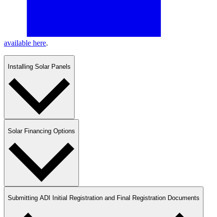
available here​​​​‌ ‍ ​‍​‍‌‍ ‌ ​‍‌‍‍‌‌‍‌ ‌‍‍‌‌‍ ‍​‍​‍​ ‍‍​‍​‍‌ ​ ‌‍​‌‌‍ ‍‌‍‍‌‌ ‌​‌ ‍‌​‍ ‍‌‍‍‌‌‍ ​‍​‍​‍ ​​‍​‍‌‍‍​‌ ​‍‌‍‌‌‌‍‌‍​‍​‍​ ‍‍​‍​‍‌‍‍​‌ ‌​‌ ‌​‌ ​​​ ‍‍​‍ ​‍ ‌‍ ​‌‍ ‌‍​ ‌‍​‌‌‍ ​‌‍‍​‌‍ ‌ ​ ‌ ‌​​ ‍‍​ ​ ​ ​ ​ ​ ​ ​ ​‍ ‌‍‍‌‌‍ ‍‌ ‌​‌‍‌‌‌‍ ‍‌ ‌​​‍ ‌‍‌‌‌‍‌​‌‍‍‌‌ ‌​​‍ ‌‍ ‌‌‍ ‌‍‌​‌‍‌‌​ ‌‌ ​​‌ ​‍‌‍‌‌‌ ​ ‌‍‌‌‌‍ ‍‌ ‌​‌‍​‌‌ ‌​‌‍‍‌‌‍ ‌‍ ‍​ ‍ ‌‍‍‌‌‍‌​​ ‌​ ‍​​ ‌‌​ ‌‍​ ​​​ ‌‍​ ‌​​ ​‌‌‍‌​​‍ ‌​ ‌ ‌‍​ ‌‍​ ‌‍​‍​‍ ‌​ ‌​​ ​​​ ​‌‌‍​ ​‍ ‌‌‍​‍‌‍‌‌​ ‌‍‌‍‌​​‍ ‌​ ‌‌​ ​ ​ ‍​​ ​​​ ‌​​ ‌ ​ ‌ ‌‍​‍‌‍​‍​ ‌​​ ‌ ​ ​​​ ‍ ‌ ‌​‌ ‍‌‌ ​​‌‍‌‌​ ‌‌‍‍​‌‍‌‌‌‍ ​‌ ​​‌‌‌​‌‍ ‌ ​​‌‍‍‌‌‍​ ​ ‍ ‌ ​​‌‍​‌‌ ‌​‌‍‍​​ ‌‌‍​ ‌‍ ‌‍ ‍‌ ‌​‌‍‌‌‌‍ ‍‌ ‌​​‍‌‌​ ‌‌‌​​‍‌‌ ‌‍‍ ‌‍‌‌‌ ‍‌​‍‌‌​ ​ ‌​‌​​‍‌‌​ ​ ‌​‌​​‍‌‌​ ​‍​ ​‍‌‍​ ​ ‍​​ ‌‍​ ‌‌​ ‌‍​ ​​​ ​‌​ ‍‌‌‍​‍​ ​‌​ ‌ ​ ​ ​‍‌‌​ ​‍​ ​‍​‍‌‌​ ‌‌‌​‌​​‍ ‍‌‍​ ‌‍‍​‌‍‍‌‌‍ ​‌‍‌​‌ ​‍‌‍‌‌‌‍ ‍​‍‌‌​ ‌‌‌​​‍‌‌ ‌‍‍ ‌‍‌‌‌ ‍‌​‍‌‌​ ​ ‌​‌​​‍‌‌​ ​ ‌​‌​​‍‌‌​ ​‍​ ​‍​ ​ ​ ​‌​ ​ ​ ​‍‌‍‌‍​ ‍​​ ‍‌​ ‌‌​ ​ ‌‍‌‌‌‍​‍​ ‍‌​‍‌‌​ ​‍​ ​‍​‍‌‌​ ‌‌‌​‌​​‍ ‍‌ ‌​‌‍‌‌‌ ‍​‌ ‌​​ ‌‍​‍‌‍​‌‌ ​ ‌‍‌‌‌‌‌‌‌ ​‍‌‍ ​​ ‌‌‍‍​‌ ‌​‌ ‌​‌ ​​​‍‌‌​ ​ ‌​​‌​‍‌‌​ ​‍‌​‌‍​‍‌‌​ ​‍‌​‌‍‌‍ ​‌‍ ‌‍​ ‌‍​‌‌‍ ​‌‍‍​‌‍ ‌ ​ ‌ ‌​​‍‌‌​ ​ ‌​​‌​ ​ ​ ​ ​ ​ ​ ​ ​‍‌‍‌‍‍‌‌‍‌​​ ‌​ ‍​​ ‌‌​ ‌‍​ ​​​ ‌‍​ ‌​​ ​‌‌‍‌​​‍ ‌​ ‌ ‌‍​ ‌‍​ ‌‍​‍​‍ ‌​ ‌​​ ​​​ ​‌‌‍​ ​‍ ‌‌‍​‍‌‍‌‌​ ‌‍‌‍‌​​‍ ‌​ ‌‌​ ​ ​ ‍​​ ​​​ ‌​​ ‌ ​ ‌ ‌‍​‍‌‍​‍​ ‌​​ ‌ ​ ​​​‍‌‍‌ ‌​‌ ‍‌‌ ​​‌‍‌‌​ ‌‌‍‍​‌‍‌‌‌‍ ​‌ ​​‌‌‌​‌‍ ‌ ​​‌‍‍‌‌‍​ ​‍‌‍‌ ​​‌‍​‌‌ ‌​‌‍‍​​ ‌‌‍​ ‌‍ ‌‍ ‍‌ ‌​‌‍‌‌‌‍ ‍‌ ‌​​‍‌‌​ ‌‌‌​​‍‌‌ ‌‍‍ ‌‍‌‌‌ ‍‌​‍‌‌​ ​ ‌​‌​​‍‌‌​ ​ ‌​‌​​‍‌‌​ ​‍​ ​‍‌‍​ ​ ‍​​ ‌‍​ ‌‌​ ‌‍​ ​​​ ​‌​ ‍‌‌‍​‍​ ​‌​ ‌ ​ ​ ​‍‌‌​ ​‍​ ​‍​‍‌‌​ ‌‌‌​‌​​‍ ‍‌‍​ ‌‍‍​‌‍‍‌‌‍ ​‌‍‌​‌ ​‍‌‍‌‌‌‍ ‍​‍‌‌​ ‌‌‌​​‍‌‌ ‌‍‍ ‌‍‌‌‌ ‍‌​‍‌‌​ ​ ‌​‌​​‍‌‌​ ​ ‌​‌​​‍‌‌​ ​‍​ ​‍​ ​ ​ ​‌​ ​ ​ ​‍‌‍‌‍​ ‍​​ ‍‌​ ‌‌​ ​ ‌‍‌‌‌‍​‍​ ‍‌​‍‌‌​ ​‍​ ​‍​‍‌‌​ ‌‌‌​‌​​‍ ‍‌ ‌​‌‍‌‌‌ ‍​‌ ‌​​‍‌‍‌ ​​‌‍‌‌‌ ​‍‌ ​ ‌ ​​‌‍‌‌‌‍​ ‌ ‌​‌‍‍‌‌ ‌‍‌‍‌‌​ ‌‌ ​​‌ ‌‌‌‍​‍‌‍ ​‌‍‍‌‌ ​ ‌‍‍​‌‍‌‌‌‍‌​​‍​‍‌ ‌
.​​​​‌ ‍ ​‍​‍‌‍ ‌ ​‍‌‍‍‌‌‍‌ ‌‍‍‌‌‍ ‍​‍​‍​ ‍‍​‍​‍‌ ​ ‌‍​‌‌‍ ‍‌‍‍‌‌ ‌​‌ ‍‌​‍ ‍‌‍‍‌‌‍ ​‍​‍​‍ ​​‍​‍‌‍‍​‌ ​‍‌‍‌‌‌‍‌‍​‍​‍​ ‍‍​‍​‍‌‍‍​‌ ‌​‌ ‌​‌ ​​​ ‍‍​‍ ​‍ ‌‍ ​‌‍ ‌‍​ ‌‍​‌‌‍ ​‌‍‍​‌‍ ‌ ​ ‌ ‌​​ ‍‍​ ​ ​ ​ ​ ​ ​ ​ ​‍ ‌‍‍‌‌‍ ‍‌ ‌​‌‍‌‌‌‍ ‍‌ ‌​​‍ ‌‍‌‌‌‍‌​‌‍‍‌‌ ‌​​‍ ‌‍ ‌‌‍ ‌‍‌​‌‍‌‌​ ‌‌ ​​‌ ​‍‌‍‌‌‌ ​ ‌‍‌‌‌‍ ‍‌ ‌​‌‍​‌‌ ‌​‌‍‍‌‌‍ ‌‍ ‍​ ‍ ‌‍‍‌‌‍‌​​ ‌​ ‍​​ ‌‌​ ‌‍​ ​​​ ‌‍​ ‌​​ ​‌‌‍‌​​‍ ‌​ ‌ ‌‍​ ‌‍​ ‌‍​‍​‍ ‌​ ‌​​ ​​​ ​‌‌‍​ ​‍ ‌‌‍​‍‌‍‌‌​ ‌‍‌‍‌​​‍ ‌​ ‌‌​ ​ ​ ‍​​ ​​​ ‌​​ ‌ ​ ‌ ‌‍​‍‌‍​‍​ ‌​​ ‌ ​ ​​​ ‍ ‌ ‌​‌ ‍‌‌ ​​‌‍‌‌​ ‌‌‍‍​‌‍‌‌‌‍ ​‌ ​​‌‌‌​‌‍ ‌ ​​‌‍‍‌‌‍​ ​ ‍ ‌ ​​‌‍​‌‌ ‌​‌‍‍​​ ‌‌‍​ ‌‍ ‌‍ ‍‌ ‌​‌‍‌‌‌‍ ‍‌ ‌​​‍‌‌​ ‌‌‌​​‍‌‌ ‌‍‍ ‌‍‌‌‌ ‍‌​‍‌‌​ ​ ‌​‌​​‍‌‌​ ​ ‌​‌​​‍‌‌​ ​‍​ ​‍‌‍​ ​ ‍​​ ‌‍​ ‌‌​ ‌‍​ ​​​ ​‌​ ‍‌‌‍​‍​ ​‌​ ‌ ​ ​ ​‍‌‌​ ​‍​ ​‍​‍‌‌​ ‌‌‌​‌​​‍ ‍‌‍​ ‌‍‍​‌‍‍‌‌‍ ​‌‍‌​‌ ​‍‌‍‌‌‌‍ ‍​‍‌‌​ ‌‌‌​​‍‌‌ ‌‍‍ ‌‍‌‌‌ ‍‌​‍‌‌​ ​ ‌​‌​​‍‌‌​ ​ ‌​‌​​‍‌‌​ ​‍​ ​‍​ ‍​​ ​‍‌‍​‌​ ​‌‌‍‌​‌‍‌‌​ ‌‍​ ‌‌​ ‌‍‌‍‌​​ ‌‍‌‍​‍​‍‌‌​ ​‍​ ​‍​‍‌‌​ ‌‌‌​‌​​‍ ‍‌ ‌​‌‍‌‌‌ ‍​‌ ‌​​ ‌‍​‍‌‍​‌‌ ​ ‌‍‌‌‌‌‌‌‌ ​‍‌‍ ​​ ‌‌‍‍​‌ ‌​‌ ‌​‌ ​​​‍‌‌​ ​ ‌​​‌​‍‌‌​ ​‍‌​‌‍​‍‌‌​ ​‍‌​‌‍‌‍ ​‌‍ ‌‍​ ‌‍​‌‌‍ ​‌‍‍​‌‍ ‌ ​ ‌ ‌​​‍‌‌​ ​ ‌​​‌​ ​ ​ ​ ​ ​ ​ ​ ​‍‌‍‌‍‍‌‌‍‌​​ ‌​ ‍​​ ‌‌​ ‌‍​ ​​​ ‌‍​ ‌​​ ​‌‌‍‌​​‍ ‌​ ‌ ‌‍​ ‌‍​ ‌‍​‍​‍ ‌​ ‌​​ ​​​ ​‌‌‍​ ​‍ ‌‌‍​‍‌‍‌‌​ ‌‍‌‍‌​​‍ ‌​ ‌‌​ ​ ​ ‍​​ ​​​ ‌​​ ‌ ​ ‌ ‌‍​‍‌‍​‍​ ‌​​ ‌ ​ ​​​‍‌‍‌ ‌​‌ ‍‌‌ ​​‌‍‌‌​ ‌‌‍‍​‌‍‌‌‌‍ ​‌ ​​‌‌‌​‌‍ ‌ ​​‌‍‍‌‌‍​ ​‍‌‍‌ ​​‌‍​‌‌ ‌​‌‍‍​​ ‌‌‍​ ‌‍ ‌‍ ‍‌ ‌​‌‍‌‌‌‍ ‍‌ ‌​​‍‌‌​ ‌‌‌​​‍‌‌ ‌‍‍ ‌‍‌‌‌ ‍‌​‍‌‌​ ​ ‌​‌​​‍‌‌​ ​ ‌​‌​​‍‌‌​ ​‍​ ​‍‌‍​ ​ ‍​​ ‌‍​ ‌‌​ ‌‍​ ​​​ ​‌​ ‍‌‌‍​‍​ ​‌​ ‌ ​ ​ ​‍‌‌​ ​‍​ ​‍​‍‌‌​ ‌‌‌​‌​​‍ ‍‌‍​ ‌‍‍​‌‍‍‌‌‍ ​‌‍‌​‌ ​‍‌‍‌‌‌‍ ‍​‍‌‌​ ‌‌‌​​‍‌‌ ‌‍‍ ‌‍‌‌‌ ‍‌​‍‌‌​ ​ ‌​‌​​‍‌‌​ ​ ‌​‌​​‍‌‌​ ​‍​ ​‍​ ‍​​ ​‍‌‍​‌​ ​‌‌‍‌​‌‍‌‌​ ‌‍​ ‌‌​ ‌‍‌‍‌​​ ‌‍‌‍​‍​‍‌‌​ ​‍​ ​‍​‍‌‌​ ‌‌‌​‌​​‍ ‍‌ ‌​‌‍‌‌‌ ‍​‌ ‌​​‍‌‍‌ ​​‌‍‌‌‌ ​‍‌ ​ ‌ ​​‌‍‌‌‌‍​ ‌ ‌​‌‍‍‌‌ ‌‍‌‍‌‌​ ‌‌ ​​‌ ‌‌‌‍​‍‌‍ ​‌‍‍‌‌ ​ ‌‍‍​‌‍‌‌‌‍‌​​‍​‍‌ ‌
Installing Solar Panels​​​​‌ ‍ ​‍​‍‌‍ ‌ ​‍‌‍‍‌‌‍‌ ‌‍‍‌‌‍ ‍​‍​‍​ ‍‍​‍​‍‌ ​ ‌‍​‌‌‍ ‍‌‍‍‌‌ ‌​‌ ‍‌​‍ ‍‌‍‍‌‌‍ ​‍​‍​‍ ​​‍​‍‌‍‍​‌ ​‍‌‍‌‌‌‍‌‍​‍​‍​ ‍‍​‍​‍‌‍‍​‌ ‌​‌ ‌​‌ ​​​ ‍‍​‍ ​‍ ‌‍ ​‌‍ ‌‍​ ‌‍​‌‌‍ ​‌‍‍​‌‍ ‌ ​ ‌ ‌​​ ‍‍​ ​ ​ ​ ​ ​ ​ ​ ​‍ ‌‍‍‌‌‍ ‍‌ ‌​‌‍‌‌‌‍ ‍‌ ‌​​‍ ‌‍‌‌‌‍‌​‌‍‍‌‌ ‌​​‍ ‌‍ ‌‌‍ ‌‍‌​‌‍‌‌​ ‌‌ ​​‌ ​‍‌‍‌‌‌ ​ ‌‍‌‌‌‍ ‍‌ ‌​‌‍​‌‌ ‌​‌‍‍‌‌‍ ‌‍ ‍​ ‍ ‌‍‍‌‌‍‌​​ ‌​ ‍​​ ‌‌​ ‌‍​ ​​​ ‌‍​ ‌​​ ​‌‌‍‌​​‍ ‌​ ‌ ‌‍​ ‌‍​ ‌‍​‍​‍ ‌​ ‌​​ ​​​ ​‌‌‍​ ​‍ ‌‌‍​‍‌‍‌‌​ ‌‍‌‍‌​​‍ ‌​ ‌‌​ ​ ​ ‍​​ ​​​ ‌​​ ‌ ​ ‌ ‌‍​‍‌‍​‍​ ‌​​ ‌ ​ ​​​ ‍ ‌ ‌​‌ ‍‌‌ ​​‌‍‌‌​ ‌‌‍‍​‌‍‌‌‌‍ ​‌ ​​‌‌‌​‌‍ ‌ ​​‌‍‍‌‌‍​ ​ ‍ ‌ ​​‌‍​‌‌ ‌​‌‍‍​​ ‌‌‍​ ‌‍ ‌‍ ‍‌ ‌​‌‍‌‌‌‍ ‍‌ ‌​​‍‌‌​ ‌‌‌​​‍‌‌ ‌‍‍ ‌‍‌‌‌ ‍‌​‍‌‌​ ​ ‌​‌​​‍‌‌​ ​ ‌​‌​​‍‌‌​ ​‍​ ​‍‌‍​‌​ ​‍​ ​‍​ ​‌‌‍‌‍​ ‍​​ ‍​​ ‍‌​ ‌ ‌‍‌‍‌‍​‍‌‍​ ​‍‌‌​ ​‍​ ​‍​‍‌‌​ ‌‌‌​‌​​‍ ‍‌‍‍‌‌ ‌​‌‍‌‌‌‍ ‌‌ ​ ​‍‌‌​ ‌‌‌​​‍‌‌ ‌‍‍ ‌‍‌‌‌ ‍‌​‍‌‌​ ​ ‌​‌​​‍‌‌​ ​ ‌​‌​​‍‌‌​ ​‍​ ​‍​ ‌ ‌‍​‌​ ​ ​ ​‍​ ‍​‌‍​‍​ ‌​​ ‍‌‌‍‌‍​ ​​​ ‌​​ ‌‌​‍‌‌​ ​‍​ ​‍​‍‌‌​ ‌‌‌​‌​​‍ ‍‌‍‍​‌‍‌‌‌‍​‌‌‍‌​‌‍‍‌‌‍ ‍‌‍‌ ​ ‌‍​‍‌‍​‌‌ ​ ‌‍‌‌‌‌‌‌‌ ​‍‌‍ ​​ ‌‌‍‍​‌ ‌​‌ ‌​‌ ​​​‍‌‌​ ​ ‌​​‌​‍‌‌​ ​‍‌​‌‍​‍‌‌​ ​‍‌​‌‍‌‍ ​‌‍ ‌‍​ ‌‍​‌‌‍ ​‌‍‍​‌‍ ‌ ​ ‌ ‌​​‍‌‌​ ​ ‌​​‌​ ​ ​ ​ ​ ​ ​ ​ ​‍‌‍‌‍‍‌‌‍‌​​ ‌​ ‍​​ ‌‌​ ‌‍​ ​​​ ‌‍​ ‌​​ ​‌‌‍‌​​‍ ‌​ ‌ ‌‍​ ‌‍​ ‌‍​‍​‍ ‌​ ‌​​ ​​​ ​‌‌‍​ ​‍ ‌‌‍​‍‌‍‌‌​ ‌‍‌‍‌​​‍ ‌​ ‌‌​ ​ ​ ‍​​ ​​​ ‌​​ ‌ ​ ‌ ‌‍​‍‌‍​‍​ ‌​​ ‌ ​ ​​​‍‌‍‌ ‌​‌ ‍‌‌ ​​‌‍‌‌​ ‌‌‍‍​‌‍‌‌‌‍ ​‌ ​​‌‌‌​‌‍ ‌ ​​‌‍‍‌‌‍​ ​‍‌‍‌ ​​‌‍​‌‌ ‌​‌‍‍​​ ‌‌‍​ ‌‍ ‌‍ ‍‌ ‌​‌‍‌‌‌‍ ‍‌ ‌​​‍‌‌​ ‌‌‌​​‍‌‌ ‌‍‍ ‌‍‌‌‌ ‍‌​‍‌‌​ ​ ‌​‌​​‍‌‌​ ​ ‌​‌​​‍‌‌​ ​‍​ ​‍‌‍​‌​ ​‍​ ​‍​ ​‌‌‍‌‍​ ‍​​ ‍​​ ‍‌​ ‌ ‌‍‌‍‌‍​‍‌‍​ ​‍‌‌​ ​‍​ ​‍​‍‌‌​ ‌‌‌​‌​​‍ ‍‌‍‍‌‌ ‌​‌‍‌‌‌‍ ‌‌ ​ ​‍‌‌​ ‌‌‌​​‍‌‌ ‌‍‍ ‌‍‌‌‌ ‍‌​‍‌‌​ ​ ‌​‌​​‍‌‌​ ​ ‌​‌​​‍‌‌​ ​‍​ ​‍​ ‌ ‌‍​‌​ ​ ​ ​‍​ ‍​‌‍​‍​ ‌​​ ‍‌‌‍‌‍​ ​​​ ‌​​ ‌‌​‍‌‌​ ​‍​ ​‍​‍‌‌​ ‌‌‌​‌​​‍ ‍‌‍‍​‌‍‌‌‌‍​‌‌‍‌​‌‍‍‌‌‍ ‍‌‍‌ ​‍‌‍‌ ​​‌‍‌‌‌ ​‍‌ ​ ‌ ​​‌‍‌‌‌‍​ ‌ ‌​‌‍‍‌‌ ‌‍‌‍‌‌​ ‌‌ ​​‌ ‌‌‌‍​‍‌‍ ​‌‍‍‌‌ ​ ‌‍‍​‌‍‌‌‌‍‌​​‍​‍‌ ‌
Solar Financing Options​​​​‌ ‍ ​‍​‍‌‍ ‌ ​‍‌‍‍‌‌‍‌ ‌‍‍‌‌‍ ‍​‍​‍​ ‍‍​‍​‍‌ ​ ‌‍​‌‌‍ ‍‌‍‍‌‌ ‌​‌ ‍‌​‍ ‍‌‍‍‌‌‍ ​‍​‍​‍ ​​‍​‍‌‍‍​‌ ​‍‌‍‌‌‌‍‌‍​‍​‍​ ‍‍​‍​‍‌‍‍​‌ ‌​‌ ‌​‌ ​​​ ‍‍​‍ ​‍ ‌‍ ​‌‍ ‌‍​ ‌‍​‌‌‍ ​‌‍‍​‌‍ ‌ ​ ‌ ‌​​ ‍‍​ ​ ​ ​ ​ ​ ​ ​ ​‍ ‌‍‍‌‌‍ ‍‌ ‌​‌‍‌‌‌‍ ‍‌ ‌​​‍ ‌‍‌‌‌‍‌​‌‍‍‌‌ ‌​​‍ ‌‍ ‌‌‍ ‌‍‌​‌‍‌‌​ ‌‌ ​​‌ ​‍‌‍‌‌‌ ​ ‌‍‌‌‌‍ ‍‌ ‌​‌‍​‌‌ ‌​‌‍‍‌‌‍ ‌‍ ‍​ ‍ ‌‍‍‌‌‍‌​​ ‌​ ‍​​ ‌‌​ ‌‍​ ​​​ ‌‍​ ‌​​ ​‌‌‍‌​​‍ ‌​ ‌ ‌‍​ ‌‍​ ‌‍​‍​‍ ‌​ ‌​​ ​​​ ​‌‌‍​ ​‍ ‌‌‍​‍‌‍‌‌​ ‌‍‌‍‌​​‍ ‌​ ‌‌​ ​ ​ ‍​​ ​​​ ‌​​ ‌ ​ ‌ ‌‍​‍‌‍​‍​ ‌​​ ‌ ​ ​​​ ‍ ‌ ‌​‌ ‍‌‌ ​​‌‍‌‌​ ‌‌‍‍​‌‍‌‌‌‍ ​‌ ​​‌‌‌​‌‍ ‌ ​​‌‍‍‌‌‍​ ​ ‍ ‌ ​​‌‍​‌‌ ‌​‌‍‍​​ ‌‌‍​ ‌‍ ‌‍ ‍‌ ‌​‌‍‌‌‌‍ ‍‌ ‌​​‍‌‌​ ‌‌‌​​‍‌‌ ‌‍‍ ‌‍‌‌‌ ‍‌​‍‌‌​ ​ ‌​‌​​‍‌‌​ ​ ‌​‌​​‍‌‌​ ​‍​ ​‍‌‍​‌​ ​‍​ ​‍​ ​‌‌‍‌‍​ ‍​​ ‍​​ ‍‌​ ‌ ‌‍‌‍‌‍​‍‌‍​ ​‍‌‌​ ​‍​ ​‍​‍‌‌​ ‌‌‌​‌​​‍ ‍‌‍‍‌‌ ‌​‌‍‌‌‌‍ ‌‌ ​ ​‍‌‌​ ‌‌‌​​‍‌‌ ‌‍‍ ‌‍‌‌‌ ‍‌​‍‌‌​ ​ ‌​‌​​‍‌‌​ ​ ‌​‌​​‍‌‌​ ​‍​ ​‍​ ‌‌‌‍​‌​ ​​​ ‌​​ ‌​‌‍‌​​ ​‌​ ​‌​ ‌ ‌‍‌‍‌‍​‌​ ‌‍​‍‌‌​ ​‍​ ​‍​‍‌‌​ ‌‌‌​‌​​‍ ‍‌‍‍​‌‍‌‌‌‍​‌‌‍‌​‌‍‍‌‌‍ ‍‌‍‌ ​ ‌‍​‍‌‍​‌‌ ​ ‌‍‌‌‌‌‌‌‌ ​‍‌‍ ​​ ‌‌‍‍​‌ ‌​‌ ‌​‌ ​​​‍‌‌​ ​ ‌​​‌​‍‌‌​ ​‍‌​‌‍​‍‌‌​ ​‍‌​‌‍‌‍ ​‌‍ ‌‍​ ‌‍​‌‌‍ ​‌‍‍​‌‍ ‌ ​ ‌ ‌​​‍‌‌​ ​ ‌​​‌​ ​ ​ ​ ​ ​ ​ ​ ​‍‌‍‌‍‍‌‌‍‌​​ ‌​ ‍​​ ‌‌​ ‌‍​ ​​​ ‌‍​ ‌​​ ​‌‌‍‌​​‍ ‌​ ‌ ‌‍​ ‌‍​ ‌‍​‍​‍ ‌​ ‌​​ ​​​ ​‌‌‍​ ​‍ ‌‌‍​‍‌‍‌‌​ ‌‍‌‍‌​​‍ ‌​ ‌‌​ ​ ​ ‍​​ ​​​ ‌​​ ‌ ​ ‌ ‌‍​‍‌‍​‍​ ‌​​ ‌ ​ ​​​‍‌‍‌ ‌​‌ ‍‌‌ ​​‌‍‌‌​ ‌‌‍‍​‌‍‌‌‌‍ ​‌ ​​‌‌‌​‌‍ ‌ ​​‌‍‍‌‌‍​ ​‍‌‍‌ ​​‌‍​‌‌ ‌​‌‍‍​​ ‌‌‍​ ‌‍ ‌‍ ‍‌ ‌​‌‍‌‌‌‍ ‍‌ ‌​​‍‌‌​ ‌‌‌​​‍‌‌ ‌‍‍ ‌‍‌‌‌ ‍‌​‍‌‌​ ​ ‌​‌​​‍‌‌​ ​ ‌​‌​​‍‌‌​ ​‍​ ​‍‌‍​‌​ ​‍​ ​‍​ ​‌‌‍‌‍​ ‍​​ ‍​​ ‍‌​ ‌ ‌‍‌‍‌‍​‍‌‍​ ​‍‌‌​ ​‍​ ​‍​‍‌‌​ ‌‌‌​‌​​‍ ‍‌‍‍‌‌ ‌​‌‍‌‌‌‍ ‌‌ ​ ​‍‌‌​ ‌‌‌​​‍‌‌ ‌‍‍ ‌‍‌‌‌ ‍‌​‍‌‌​ ​ ‌​‌​​‍‌‌​ ​ ‌​‌​​‍‌‌​ ​‍​ ​‍​ ‌‌‌‍​‌​ ​​​ ‌​​ ‌​‌‍‌​​ ​‌​ ​‌​ ‌ ‌‍‌‍‌‍​‌​ ‌‍​‍‌‌​ ​‍​ ​‍​‍‌‌​ ‌‌‌​‌​​‍ ‍‌‍‍​‌‍‌‌‌‍​‌‌‍‌​‌‍‍‌‌‍ ‍‌‍‌ ​‍‌‍‌ ​​‌‍‌‌‌ ​‍‌ ​ ‌ ​​‌‍‌‌‌‍​ ‌ ‌​‌‍‍‌‌ ‌‍‌‍‌‌​ ‌‌ ​​‌ ‌‌‌‍​‍‌‍ ​‌‍‍‌‌ ​ ‌‍‍​‌‍‌‌‌‍‌​​‍​‍‌ ‌
Submitting ADI Initial Registration and Final Registration Documents​​​​‌ ‍ ​‍​‍‌‍ ‌ ​‍‌‍‍‌‌‍‌ ‌‍‍‌‌‍ ‍​‍​‍​ ‍‍​‍​‍‌ ​ ‌‍​‌‌‍ ‍‌‍‍‌‌ ‌​‌ ‍‌​‍ ‍‌‍‍‌‌‍ ​‍​‍​‍ ​​‍​‍‌‍‍​‌ ​‍‌‍‌‌‌‍‌‍​‍​‍​ ‍‍​‍​‍‌‍‍​‌ ‌​‌ ‌​‌ ​​​ ‍‍​‍ ​‍ ‌‍ ​‌‍ ‌‍​ ‌‍​‌‌‍ ​‌‍‍​‌‍ ‌ ​ ‌ ‌​​ ‍‍​ ​ ​ ​ ​ ​ ​ ​ ​‍ ‌‍‍‌‌‍ ‍‌ ‌​‌‍‌‌‌‍ ‍‌ ‌​​‍ ‌‍‌‌‌‍‌​‌‍‍‌‌ ‌​​‍ ‌‍ ‌‌‍ ‌‍‌​‌‍‌‌​ ‌‌ ​​‌ ​‍‌‍‌‌‌ ​ ‌‍‌‌‌‍ ‍‌ ‌​‌‍​‌‌ ‌​‌‍‍‌‌‍ ‌‍ ‍​ ‍ ‌‍‍‌‌‍‌​​ ‌​ ‍​​ ‌‌​ ‌‍​ ​​​ ‌‍​ ‌​​ ​‌‌‍‌​​‍ ‌​ ‌ ‌‍​ ‌‍​ ‌‍​‍​‍ ‌​ ‌​​ ​​​ ​‌‌‍​ ​‍ ‌‌‍​‍‌‍‌‌​ ‌‍‌‍‌​​‍ ‌​ ‌‌​ ​ ​ ‍​​ ​​​ ‌​​ ‌ ​ ‌ ‌‍​‍‌‍​‍​ ‌​​ ‌ ​ ​​​ ‍ ‌ ‌​‌ ‍‌‌ ​​‌‍‌‌​ ‌‌‍‍​‌‍‌‌‌‍ ​‌ ​​‌‌‌​‌‍ ‌ ​​‌‍‍‌‌‍​ ​ ‍ ‌ ​​‌‍​‌‌ ‌​‌‍‍​​ ‌‌‍​ ‌‍ ‌‍ ‍‌ ‌​‌‍‌‌‌‍ ‍‌ ‌​​‍‌‌​ ‌‌‌​​‍‌‌ ‌‍‍ ‌‍‌‌‌ ‍‌​‍‌‌​ ​ ‌​‌​​‍‌‌​ ​ ‌​‌​​‍‌‌​ ​‍​ ​‍‌‍​‌​ ​‍​ ​‍​ ​‌‌‍‌‍​ ‍​​ ‍​​ ‍‌​ ‌ ‌‍‌‍‌‍​‍‌‍​ ​‍‌‌​ ​‍​ ​‍​‍‌‌​ ‌‌‌​‌​​‍ ‍‌‍‍‌‌ ‌​‌‍‌‌‌‍ ‌‌ ​ ​‍‌‌​ ‌‌‌​​‍‌‌ ‌‍‍ ‌‍‌‌‌ ‍‌​‍‌‌​ ​ ‌​‌​​‍‌‌​ ​ ‌​‌​​‍‌‌​ ​‍​ ​‍‌‍‌‌‌‍​‍​ ​‌​ ‌ ‌‍​‌​ ‍​‌‍‌‍​ ‍​‌‍​‍​ ‌​​ ​ ‌‍​‍​‍‌‌​ ​‍​ ​‍​‍‌‌​ ‌‌‌​‌​​‍ ‍‌‍‍​‌‍‌‌‌‍​‌‌‍‌​‌‍‍‌‌‍ ‍‌‍‌ ​ ‌‍​‍‌‍​‌‌ ​ ‌‍‌‌‌‌‌‌‌ ​‍‌‍ ​​ ‌‌‍‍​‌ ‌​‌ ‌​‌ ​​​‍‌‌​ ​ ‌​​‌​‍‌‌​ ​‍‌​‌‍​‍‌‌​ ​‍‌​‌‍‌‍ ​‌‍ ‌‍​ ‌‍​‌‌‍ ​‌‍‍​‌‍ ‌ ​ ‌ ‌​​‍‌‌​ ​ ‌​​‌​ ​ ​ ​ ​ ​ ​ ​ ​‍‌‍‌‍‍‌‌‍‌​​ ‌​ ‍​​ ‌‌​ ‌‍​ ​​​ ‌‍​ ‌​​ ​‌‌‍‌​​‍ ‌​ ‌ ‌‍​ ‌‍​ ‌‍​‍​‍ ‌​ ‌​​ ​​​ ​‌‌‍​ ​‍ ‌‌‍​‍‌‍‌‌​ ‌‍‌‍‌​​‍ ‌​ ‌‌​ ​ ​ ‍​​ ​​​ ‌​​ ‌ ​ ‌ ‌‍​‍‌‍​‍​ ‌​​ ‌ ​ ​​​‍‌‍‌ ‌​‌ ‍‌‌ ​​‌‍‌‌​ ‌‌‍‍​‌‍‌‌‌‍ ​‌ ​​‌‌‌​‌‍ ‌ ​​‌‍‍‌‌‍​ ​‍‌‍‌ ​​‌‍​‌‌ ‌​‌‍‍​​ ‌‌‍​ ‌‍ ‌‍ ‍‌ ‌​‌‍‌‌‌‍ ‍‌ ‌​​‍‌‌​ ‌‌‌​​‍‌‌ ‌‍‍ ‌‍‌‌‌ ‍‌​‍‌‌​ ​ ‌​‌​​‍‌‌​ ​ ‌​‌​​‍‌‌​ ​‍​ ​‍‌‍​‌​ ​‍​ ​‍​ ​‌‌‍‌‍​ ‍​​ ‍​​ ‍‌​ ‌ ‌‍‌‍‌‍​‍‌‍​ ​‍‌‌​ ​‍​ ​‍​‍‌‌​ ‌‌‌​‌​​‍ ‍‌‍‍‌‌ ‌​‌‍‌‌‌‍ ‌‌ ​ ​‍‌‌​ ‌‌‌​​‍‌‌ ‌‍‍ ‌‍‌‌‌ ‍‌​‍‌‌​ ​ ‌​‌​​‍‌‌​ ​ ‌​‌​​‍‌‌​ ​‍​ ​‍‌‍‌‌‌‍​‍​ ​‌​ ‌ ‌‍​‌​ ‍​‌‍‌‍​ ‍​‌‍​‍​ ‌​​ ​ ‌‍​‍​‍‌‌​ ​‍​ ​‍​‍‌‌​ ‌‌‌​‌​​‍ ‍‌‍‍​‌‍‌‌‌‍​‌‌‍‌​‌‍‍‌‌‍ ‍‌‍‌ ​‍‌‍‌ ​​‌‍‌‌‌ ​‍‌ ​ ‌ ​​‌‍‌‌‌‍​ ‌ ‌​‌‍‍‌‌ ‌‍‌‍‌‌​ ‌‌ ​​‌ ‌‌‌‍​‍‌‍ ​‌‍‍‌‌ ​ ‌‍‍​‌‍‌‌‌‍‌​​‍​‍‌ ‌