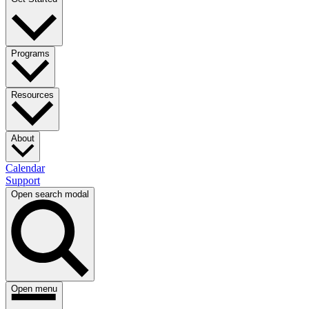
Programs​​​​‌ ‍ ​‍​‍‌‍ ‌ ​‍‌‍‍‌‌‍‌ ‌‍‍‌‌‍ ‍​‍​‍​ ‍‍​‍​‍‌ ​ ‌‍​‌‌‍ ‍‌‍‍‌‌ ‌​‌ ‍‌​‍ ‍‌‍‍‌‌‍ ​‍​‍​‍ ​​‍​‍‌‍‍​‌ ​‍‌‍‌‌‌‍‌‍​‍​‍​ ‍‍​‍​‍‌‍‍​‌ ‌​‌ ‌​‌ ​​​ ‍‍​‍ ​‍ ‌‍ ​‌‍ ‌‍​ ‌‍​‌‌‍ ​‌‍‍​‌‍ ‌ ​ ‌ ‌​​ ‍‍​ ​ ​ ​ ​ ​ ​ ​ ​‍ ‌‍‍‌‌‍ ‍‌ ‌​‌‍‌‌‌‍ ‍‌ ‌​​‍ ‌‍‌‌‌‍‌​‌‍‍‌‌ ‌​​‍ ‌‍ ‌‌‍ ‌‍‌​‌‍‌‌​ ‌‌ ​​‌ ​‍‌‍‌‌‌ ​ ‌‍‌‌‌‍ ‍‌ ‌​‌‍​‌‌ ‌​‌‍‍‌‌‍ ‌‍ ‍​ ‍ ‌‍‍‌‌‍‌​​ ‌‌ ​ ‌‍‍‌‌ ‌​‌‍‌‌‌​‍​‌‍‌‌‌‍​‌‌‍‌​‌‍‌‌‌ ​‍​ ‍ ‌ ‌​‌ ‍‌‌ ​​‌‍‌‌​ ‌‌‍‍​‌‍‌‌‌‍​‌‌‍‌​‌‍‌‌‌ ​‍​ ‍ ‌ ​​‌‍​‌‌ ‌​‌‍‍​​ ‌‌‍ ​‌‍‌‌‌‍‌‍‌ ‌​‌​ ‌‌‍‌‌‌‍ ‍‌ ‌‌‌ ​ ​‍‌‌​ ‌‌‌​​‍‌‌ ‌‍‍ ‌‍‌‌‌ ‍‌​‍‌‌​ ​ ‌​‌​​‍‌‌​ ​ ‌​‌​​‍‌‌​ ​‍​ ​‍​ ​ ‌‍‌​​ ‌​​ ​‌‌‍‌‌​ ‌​​ ​​​ ‌​‌‍‌‌‌‍‌​​ ​​​ ​​​‍‌‌​ ​‍​ ​‍​‍‌‌​ ‌‌‌​‌​​‍ ‍‌ ‌​‌‍‌‌‌ ‍​‌ ‌​​ ‌‍​‍‌‍​‌‌ ​ ‌‍‌‌‌‌‌‌‌ ​‍‌‍ ​​ ‌‌‍‍​‌ ‌​‌ ‌​‌ ​​​‍‌‌​ ​ ‌​​‌​‍‌‌​ ​‍‌​‌‍​‍‌‌​ ​‍‌​‌‍‌‍ ​‌‍ ‌‍​ ‌‍​‌‌‍ ​‌‍‍​‌‍ ‌ ​ ‌ ‌​​‍‌‌​ ​ ‌​​‌​ ​ ​ ​ ​ ​ ​ ​ ​‍‌‍‌‍‍‌‌‍‌​​ ‌‌ ​ ‌‍‍‌‌ ‌​‌‍‌‌‌​‍​‌‍‌‌‌‍​‌‌‍‌​‌‍‌‌‌ ​‍​‍‌‍‌ ‌​‌ ‍‌‌ ​​‌‍‌‌​ ‌‌‍‍​‌‍‌‌‌‍​‌‌‍‌​‌‍‌‌‌ ​‍​‍‌‍‌ ​​‌‍​‌‌ ‌​‌‍‍​​ ‌‌‍ ​‌‍‌‌‌‍‌‍‌ ‌​‌​ ‌‌‍‌‌‌‍ ‍‌ ‌‌‌ ​ ​‍‌‌​ ‌‌‌​​‍‌‌ ‌‍‍ ‌‍‌‌‌ ‍‌​‍‌‌​ ​ ‌​‌​​‍‌‌​ ​ ‌​‌​​‍‌‌​ ​‍​ ​‍​ ​ ‌‍‌​​ ‌​​ ​‌‌‍‌‌​ ‌​​ ​​​ ‌​‌‍‌‌‌‍‌​​ ​​​ ​​​‍‌‌​ ​‍​ ​‍​‍‌‌​ ‌‌‌​‌​​‍ ‍‌ ‌​‌‍‌‌‌ ‍​‌ ‌​​‍‌‍‌ ​​‌‍‌‌‌ ​‍‌ ​ ‌ ​​‌‍‌‌‌‍​ ‌ ‌​‌‍‍‌‌ ‌‍‌‍‌‌​ ‌‌ ​​‌ ‌‌‌‍​‍‌‍ ​‌‍‍‌‌ ​ ‌‍‍​‌‍‌‌‌‍‌​​‍​‍‌ ‌
Resources​​​​‌ ‍ ​‍​‍‌‍ ‌ ​‍‌‍‍‌‌‍‌ ‌‍‍‌‌‍ ‍​‍​‍​ ‍‍​‍​‍‌ ​ ‌‍​‌‌‍ ‍‌‍‍‌‌ ‌​‌ ‍‌​‍ ‍‌‍‍‌‌‍ ​‍​‍​‍ ​​‍​‍‌‍‍​‌ ​‍‌‍‌‌‌‍‌‍​‍​‍​ ‍‍​‍​‍‌‍‍​‌ ‌​‌ ‌​‌ ​​​ ‍‍​‍ ​‍ ‌‍ ​‌‍ ‌‍​ ‌‍​‌‌‍ ​‌‍‍​‌‍ ‌ ​ ‌ ‌​​ ‍‍​ ​ ​ ​ ​ ​ ​ ​ ​‍ ‌‍‍‌‌‍ ‍‌ ‌​‌‍‌‌‌‍ ‍‌ ‌​​‍ ‌‍‌‌‌‍‌​‌‍‍‌‌ ‌​​‍ ‌‍ ‌‌‍ ‌‍‌​‌‍‌‌​ ‌‌ ​​‌ ​‍‌‍‌‌‌ ​ ‌‍‌‌‌‍ ‍‌ ‌​‌‍​‌‌ ‌​‌‍‍‌‌‍ ‌‍ ‍​ ‍ ‌‍‍‌‌‍‌​​ ‌‌ ​ ‌‍‍‌‌ ‌​‌‍‌‌‌​‍​‌‍‌‌‌‍​‌‌‍‌​‌‍‌‌‌ ​‍​ ‍ ‌ ‌​‌ ‍‌‌ ​​‌‍‌‌​ ‌‌‍‍​‌‍‌‌‌‍​‌‌‍‌​‌‍‌‌‌ ​‍​ ‍ ‌ ​​‌‍​‌‌ ‌​‌‍‍​​ ‌‌‍ ​‌‍‌‌‌‍‌‍‌ ‌​‌​ ‌‌‍‌‌‌‍ ‍‌ ‌‌‌ ​ ​‍‌‌​ ‌‌‌​​‍‌‌ ‌‍‍ ‌‍‌‌‌ ‍‌​‍‌‌​ ​ ‌​‌​​‍‌‌​ ​ ‌​‌​​‍‌‌​ ​‍​ ​‍‌‍‌‍‌‍‌‍​ ‌​​ ‌‌‌‍‌‌​ ​ ‌‍‌‌‌‍​‌‌‍​ ​ ‍‌‌‍​ ​ ‍‌​‍‌‌​ ​‍​ ​‍​‍‌‌​ ‌‌‌​‌​​‍ ‍‌ ‌​‌‍‌‌‌ ‍​‌ ‌​​ ‌‍​‍‌‍​‌‌ ​ ‌‍‌‌‌‌‌‌‌ ​‍‌‍ ​​ ‌‌‍‍​‌ ‌​‌ ‌​‌ ​​​‍‌‌​ ​ ‌​​‌​‍‌‌​ ​‍‌​‌‍​‍‌‌​ ​‍‌​‌‍‌‍ ​‌‍ ‌‍​ ‌‍​‌‌‍ ​‌‍‍​‌‍ ‌ ​ ‌ ‌​​‍‌‌​ ​ ‌​​‌​ ​ ​ ​ ​ ​ ​ ​ ​‍‌‍‌‍‍‌‌‍‌​​ ‌‌ ​ ‌‍‍‌‌ ‌​‌‍‌‌‌​‍​‌‍‌‌‌‍​‌‌‍‌​‌‍‌‌‌ ​‍​‍‌‍‌ ‌​‌ ‍‌‌ ​​‌‍‌‌​ ‌‌‍‍​‌‍‌‌‌‍​‌‌‍‌​‌‍‌‌‌ ​‍​‍‌‍‌ ​​‌‍​‌‌ ‌​‌‍‍​​ ‌‌‍ ​‌‍‌‌‌‍‌‍‌ ‌​‌​ ‌‌‍‌‌‌‍ ‍‌ ‌‌‌ ​ ​‍‌‌​ ‌‌‌​​‍‌‌ ‌‍‍ ‌‍‌‌‌ ‍‌​‍‌‌​ ​ ‌​‌​​‍‌‌​ ​ ‌​‌​​‍‌‌​ ​‍​ ​‍‌‍‌‍‌‍‌‍​ ‌​​ ‌‌‌‍‌‌​ ​ ‌‍‌‌‌‍​‌‌‍​ ​ ‍‌‌‍​ ​ ‍‌​‍‌‌​ ​‍​ ​‍​‍‌‌​ ‌‌‌​‌​​‍ ‍‌ ‌​‌‍‌‌‌ ‍​‌ ‌​​‍‌‍‌ ​​‌‍‌‌‌ ​‍‌ ​ ‌ ​​‌‍‌‌‌‍​ ‌ ‌​‌‍‍‌‌ ‌‍‌‍‌‌​ ‌‌ ​​‌ ‌‌‌‍​‍‌‍ ​‌‍‍‌‌ ​ ‌‍‍​‌‍‌‌‌‍‌​​‍​‍‌ ‌
About​​​​‌ ‍ ​‍​‍‌‍ ‌ ​‍‌‍‍‌‌‍‌ ‌‍‍‌‌‍ ‍​‍​‍​ ‍‍​‍​‍‌ ​ ‌‍​‌‌‍ ‍‌‍‍‌‌ ‌​‌ ‍‌​‍ ‍‌‍‍‌‌‍ ​‍​‍​‍ ​​‍​‍‌‍‍​‌ ​‍‌‍‌‌‌‍‌‍​‍​‍​ ‍‍​‍​‍‌‍‍​‌ ‌​‌ ‌​‌ ​​​ ‍‍​‍ ​‍ ‌‍ ​‌‍ ‌‍​ ‌‍​‌‌‍ ​‌‍‍​‌‍ ‌ ​ ‌ ‌​​ ‍‍​ ​ ​ ​ ​ ​ ​ ​ ​‍ ‌‍‍‌‌‍ ‍‌ ‌​‌‍‌‌‌‍ ‍‌ ‌​​‍ ‌‍‌‌‌‍‌​‌‍‍‌‌ ‌​​‍ ‌‍ ‌‌‍ ‌‍‌​‌‍‌‌​ ‌‌ ​​‌ ​‍‌‍‌‌‌ ​ ‌‍‌‌‌‍ ‍‌ ‌​‌‍​‌‌ ‌​‌‍‍‌‌‍ ‌‍ ‍​ ‍ ‌‍‍‌‌‍‌​​ ‌‌ ​ ‌‍‍‌‌ ‌​‌‍‌‌‌​‍​‌‍‌‌‌‍​‌‌‍‌​‌‍‌‌‌ ​‍​ ‍ ‌ ‌​‌ ‍‌‌ ​​‌‍‌‌​ ‌‌‍‍​‌‍‌‌‌‍​‌‌‍‌​‌‍‌‌‌ ​‍​ ‍ ‌ ​​‌‍​‌‌ ‌​‌‍‍​​ ‌‌ ​‍‌‍‍‌‌‍‌ ‌‍‍​‌ ‌​‌​ ‌‌‍‌‌‌‍ ‍‌ ‌‌‌ ​ ​‍‌‌​ ‌‌‌​​‍‌‌ ‌‍‍ ‌‍‌‌‌ ‍‌​‍‌‌​ ​ ‌​‌​​‍‌‌​ ​ ‌​‌​​‍‌‌​ ​‍​ ​‍​ ​‌​ ‌​​ ​ ‌‍​ ​ ‌‍‌‍​ ​ ‌ ​ ‌ ‌‍​‌‌‍‌‍​ ‌‍‌‍‌​​‍‌‌​ ​‍​ ​‍​‍‌‌​ ‌‌‌​‌​​‍ ‍‌ ‌​‌‍‌‌‌ ‍​‌ ‌​​ ‌‍​‍‌‍​‌‌ ​ ‌‍‌‌‌‌‌‌‌ ​‍‌‍ ​​ ‌‌‍‍​‌ ‌​‌ ‌​‌ ​​​‍‌‌​ ​ ‌​​‌​‍‌‌​ ​‍‌​‌‍​‍‌‌​ ​‍‌​‌‍‌‍ ​‌‍ ‌‍​ ‌‍​‌‌‍ ​‌‍‍​‌‍ ‌ ​ ‌ ‌​​‍‌‌​ ​ ‌​​‌​ ​ ​ ​ ​ ​ ​ ​ ​‍‌‍‌‍‍‌‌‍‌​​ ‌‌ ​ ‌‍‍‌‌ ‌​‌‍‌‌‌​‍​‌‍‌‌‌‍​‌‌‍‌​‌‍‌‌‌ ​‍​‍‌‍‌ ‌​‌ ‍‌‌ ​​‌‍‌‌​ ‌‌‍‍​‌‍‌‌‌‍​‌‌‍‌​‌‍‌‌‌ ​‍​‍‌‍‌ ​​‌‍​‌‌ ‌​‌‍‍​​ ‌‌ ​‍‌‍‍‌‌‍‌ ‌‍‍​‌ ‌​‌​ ‌‌‍‌‌‌‍ ‍‌ ‌‌‌ ​ ​‍‌‌​ ‌‌‌​​‍‌‌ ‌‍‍ ‌‍‌‌‌ ‍‌​‍‌‌​ ​ ‌​‌​​‍‌‌​ ​ ‌​‌​​‍‌‌​ ​‍​ ​‍​ ​‌​ ‌​​ ​ ‌‍​ ​ ‌‍‌‍​ ​ ‌ ​ ‌ ‌‍​‌‌‍‌‍​ ‌‍‌‍‌​​‍‌‌​ ​‍​ ​‍​‍‌‌​ ‌‌‌​‌​​‍ ‍‌ ‌​‌‍‌‌‌ ‍​‌ ‌​​‍‌‍‌ ​​‌‍‌‌‌ ​‍‌ ​ ‌ ​​‌‍‌‌‌‍​ ‌ ‌​‌‍‍‌‌ ‌‍‌‍‌‌​ ‌‌ ​​‌ ‌‌‌‍​‍‌‍ ​‌‍‍‌‌ ​ ‌‍‍​‌‍‌‌‌‍‌​​‍​‍‌ ‌
Calendar​​​​‌ ‍ ​‍​‍‌‍ ‌ ​‍‌‍‍‌‌‍‌ ‌‍‍‌‌‍ ‍​‍​‍​ ‍‍​‍​‍‌ ​ ‌‍​‌‌‍ ‍‌‍‍‌‌ ‌​‌ ‍‌​‍ ‍‌‍‍‌‌‍ ​‍​‍​‍ ​​‍​‍‌‍‍​‌ ​‍‌‍‌‌‌‍‌‍​‍​‍​ ‍‍​‍​‍‌‍‍​‌ ‌​‌ ‌​‌ ​​​ ‍‍​‍ ​‍ ‌‍ ​‌‍ ‌‍​ ‌‍​‌‌‍ ​‌‍‍​‌‍ ‌ ​ ‌ ‌​​ ‍‍​ ​ ​ ​ ​ ​ ​ ​ ​‍ ‌‍‍‌‌‍ ‍‌ ‌​‌‍‌‌‌‍ ‍‌ ‌​​‍ ‌‍‌‌‌‍‌​‌‍‍‌‌ ‌​​‍ ‌‍ ‌‌‍ ‌‍‌​‌‍‌‌​ ‌‌ ​​‌ ​‍‌‍‌‌‌ ​ ‌‍‌‌‌‍ ‍‌ ‌​‌‍​‌‌ ‌​‌‍‍‌‌‍ ‌‍ ‍​ ‍ ‌‍‍‌‌‍‌​​ ‌‌ ​ ‌‍‍‌‌ ‌​‌‍‌‌‌​‍​‌‍‌‌‌‍​‌‌‍‌​‌‍‌‌‌ ​‍​ ‍ ‌ ‌​‌ ‍‌‌ ​​‌‍‌‌​ ‌‌‍‍​‌‍‌‌‌‍​‌‌‍‌​‌‍‌‌‌ ​‍​ ‍ ‌ ​​‌‍​‌‌ ‌​‌‍‍​​ ‌‌ ​‍‌‍‍‌‌‍‌ ‌‍‍​‌ ‌​‌​ ‌‌‍‌‌‌‍ ‍‌ ‌‌‌ ​ ​‍‌‌​ ‌‌‌​​‍‌‌ ‌‍‍ ‌‍‌‌‌ ‍‌​‍‌‌​ ​ ‌​‌​​‍‌‌​ ​ ‌​‌​​‍‌‌​ ​‍​ ​‍​ ‍​​ ​‌​ ​‍​ ‌ ​ ​​​ ​‍​ ​‍‌‍‌‍​ ‌​​ ‍​​ ​‍​ ​​​‍‌‌​ ​‍​ ​‍​‍‌‌​ ‌‌‌​‌​​‍ ‍‌ ‌​‌‍‌‌‌ ‍​‌ ‌​​ ‌‍​‍‌‍​‌‌ ​ ‌‍‌‌‌‌‌‌‌ ​‍‌‍ ​​ ‌‌‍‍​‌ ‌​‌ ‌​‌ ​​​‍‌‌​ ​ ‌​​‌​‍‌‌​ ​‍‌​‌‍​‍‌‌​ ​‍‌​‌‍‌‍ ​‌‍ ‌‍​ ‌‍​‌‌‍ ​‌‍‍​‌‍ ‌ ​ ‌ ‌​​‍‌‌​ ​ ‌​​‌​ ​ ​ ​ ​ ​ ​ ​ ​‍‌‍‌‍‍‌‌‍‌​​ ‌‌ ​ ‌‍‍‌‌ ‌​‌‍‌‌‌​‍​‌‍‌‌‌‍​‌‌‍‌​‌‍‌‌‌ ​‍​‍‌‍‌ ‌​‌ ‍‌‌ ​​‌‍‌‌​ ‌‌‍‍​‌‍‌‌‌‍​‌‌‍‌​‌‍‌‌‌ ​‍​‍‌‍‌ ​​‌‍​‌‌ ‌​‌‍‍​​ ‌‌ ​‍‌‍‍‌‌‍‌ ‌‍‍​‌ ‌​‌​ ‌‌‍‌‌‌‍ ‍‌ ‌‌‌ ​ ​‍‌‌​ ‌‌‌​​‍‌‌ ‌‍‍ ‌‍‌‌‌ ‍‌​‍‌‌​ ​ ‌​‌​​‍‌‌​ ​ ‌​‌​​‍‌‌​ ​‍​ ​‍​ ‍​​ ​‌​ ​‍​ ‌ ​ ​​​ ​‍​ ​‍‌‍‌‍​ ‌​​ ‍​​ ​‍​ ​​​‍‌‌​ ​‍​ ​‍​‍‌‌​ ‌‌‌​‌​​‍ ‍‌ ‌​‌‍‌‌‌ ‍​‌ ‌​​‍‌‍‌ ​​‌‍‌‌‌ ​‍‌ ​ ‌ ​​‌‍‌‌‌‍​ ‌ ‌​‌‍‍‌‌ ‌‍‌‍‌‌​ ‌‌ ​​‌ ‌‌‌‍​‍‌‍ ​‌‍‍‌‌ ​ ‌‍‍​‌‍‌‌‌‍‌​​‍​‍‌ ‌
Support​​​​‌ ‍ ​‍​‍‌‍ ‌ ​‍‌‍‍‌‌‍‌ ‌‍‍‌‌‍ ‍​‍​‍​ ‍‍​‍​‍‌ ​ ‌‍​‌‌‍ ‍‌‍‍‌‌ ‌​‌ ‍‌​‍ ‍‌‍‍‌‌‍ ​‍​‍​‍ ​​‍​‍‌‍‍​‌ ​‍‌‍‌‌‌‍‌‍​‍​‍​ ‍‍​‍​‍‌‍‍​‌ ‌​‌ ‌​‌ ​​​ ‍‍​‍ ​‍ ‌‍ ​‌‍ ‌‍​ ‌‍​‌‌‍ ​‌‍‍​‌‍ ‌ ​ ‌ ‌​​ ‍‍​ ​ ​ ​ ​ ​ ​ ​ ​‍ ‌‍‍‌‌‍ ‍‌ ‌​‌‍‌‌‌‍ ‍‌ ‌​​‍ ‌‍‌‌‌‍‌​‌‍‍‌‌ ‌​​‍ ‌‍ ‌‌‍ ‌‍‌​‌‍‌‌​ ‌‌ ​​‌ ​‍‌‍‌‌‌ ​ ‌‍‌‌‌‍ ‍‌ ‌​‌‍​‌‌ ‌​‌‍‍‌‌‍ ‌‍ ‍​ ‍ ‌‍‍‌‌‍‌​​ ‌‌ ​ ‌‍‍‌‌ ‌​‌‍‌‌‌​‍​‌‍‌‌‌‍​‌‌‍‌​‌‍‌‌‌ ​‍​ ‍ ‌ ‌​‌ ‍‌‌ ​​‌‍‌‌​ ‌‌‍‍​‌‍‌‌‌‍​‌‌‍‌​‌‍‌‌‌ ​‍​ ‍ ‌ ​​‌‍​‌‌ ‌​‌‍‍​​ ‌‌ ​‍‌‍‍‌‌‍‌ ‌‍‍​‌ ‌​‌​ ‌‌‍‌‌‌‍ ‍‌ ‌‌‌ ​ ​‍‌‌​ ‌‌‌​​‍‌‌ ‌‍‍ ‌‍‌‌‌ ‍‌​‍‌‌​ ​ ‌​‌​​‍‌‌​ ​ ‌​‌​​‍‌‌​ ​‍​ ​‍​ ‍​​ ​‍​ ‌ ‌‍‌‌​ ​‌‌‍​‍‌‍‌​​ ‍‌​ ‌​‌‍​ ​ ‌ ​ ‌ ​‍‌‌​ ​‍​ ​‍​‍‌‌​ ‌‌‌​‌​​‍ ‍‌ ‌​‌‍‌‌‌ ‍​‌ ‌​​ ‌‍​‍‌‍​‌‌ ​ ‌‍‌‌‌‌‌‌‌ ​‍‌‍ ​​ ‌‌‍‍​‌ ‌​‌ ‌​‌ ​​​‍‌‌​ ​ ‌​​‌​‍‌‌​ ​‍‌​‌‍​‍‌‌​ ​‍‌​‌‍‌‍ ​‌‍ ‌‍​ ‌‍​‌‌‍ ​‌‍‍​‌‍ ‌ ​ ‌ ‌​​‍‌‌​ ​ ‌​​‌​ ​ ​ ​ ​ ​ ​ ​ ​‍‌‍‌‍‍‌‌‍‌​​ ‌‌ ​ ‌‍‍‌‌ ‌​‌‍‌‌‌​‍​‌‍‌‌‌‍​‌‌‍‌​‌‍‌‌‌ ​‍​‍‌‍‌ ‌​‌ ‍‌‌ ​​‌‍‌‌​ ‌‌‍‍​‌‍‌‌‌‍​‌‌‍‌​‌‍‌‌‌ ​‍​‍‌‍‌ ​​‌‍​‌‌ ‌​‌‍‍​​ ‌‌ ​‍‌‍‍‌‌‍‌ ‌‍‍​‌ ‌​‌​ ‌‌‍‌‌‌‍ ‍‌ ‌‌‌ ​ ​‍‌‌​ ‌‌‌​​‍‌‌ ‌‍‍ ‌‍‌‌‌ ‍‌​‍‌‌​ ​ ‌​‌​​‍‌‌​ ​ ‌​‌​​‍‌‌​ ​‍​ ​‍​ ‍​​ ​‍​ ‌ ‌‍‌‌​ ​‌‌‍​‍‌‍‌​​ ‍‌​ ‌​‌‍​ ​ ‌ ​ ‌ ​‍‌‌​ ​‍​ ​‍​‍‌‌​ ‌‌‌​‌​​‍ ‍‌ ‌​‌‍‌‌‌ ‍​‌ ‌​​‍‌‍‌ ​​‌‍‌‌‌ ​‍‌ ​ ‌ ​​‌‍‌‌‌‍​ ‌ ‌​‌‍‍‌‌ ‌‍‌‍‌‌​ ‌‌ ​​‌ ‌‌‌‍​‍‌‍ ​‌‍‍‌‌ ​ ‌‍‍​‌‍‌‌‌‍‌​​‍​‍‌ ‌
Open search modal
Open menu