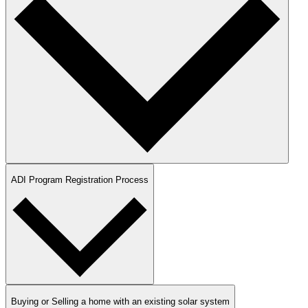
ADI Program Registration Process​​​​‌ ‍ ​‍​‍‌‍ ‌ ​‍‌‍‍‌‌‍‌ ‌‍‍‌‌‍ ‍​‍​‍​ ‍‍​‍​‍‌ ​ ‌‍​‌‌‍ ‍‌‍‍‌‌ ‌​‌ ‍‌​‍ ‍‌‍‍‌‌‍ ​‍​‍​‍ ​​‍​‍‌‍‍​‌ ​‍‌‍‌‌‌‍‌‍​‍​‍​ ‍‍​‍​‍‌‍‍​‌ ‌​‌ ‌​‌ ​​​ ‍‍​‍ ​‍ ‌‍ ​‌‍ ‌‍​ ‌‍​‌‌‍ ​‌‍‍​‌‍ ‌ ​ ‌ ‌​​ ‍‍​ ​ ​ ​ ​ ​ ​ ​ ​‍ ‌‍‍‌‌‍ ‍‌ ‌​‌‍‌‌‌‍ ‍‌ ‌​​‍ ‌‍‌‌‌‍‌​‌‍‍‌‌ ‌​​‍ ‌‍ ‌‌‍ ‌‍‌​‌‍‌‌​ ‌‌ ​​‌ ​‍‌‍‌‌‌ ​ ‌‍‌‌‌‍ ‍‌ ‌​‌‍​‌‌ ‌​‌‍‍‌‌‍ ‌‍ ‍​ ‍ ‌‍‍‌‌‍‌​​ ‌​ ‍​​ ‌‌​ ‌‍​ ​​​ ‌‍​ ‌​​ ​‌‌‍‌​​‍ ‌​ ‌ ‌‍​ ‌‍​ ‌‍​‍​‍ ‌​ ‌​​ ​​​ ​‌‌‍​ ​‍ ‌‌‍​‍‌‍‌‌​ ‌‍‌‍‌​​‍ ‌​ ‌‌​ ​ ​ ‍​​ ​​​ ‌​​ ‌ ​ ‌ ‌‍​‍‌‍​‍​ ‌​​ ‌ ​ ​​​ ‍ ‌ ‌​‌ ‍‌‌ ​​‌‍‌‌​ ‌‌‍‍​‌‍‌‌‌‍ ​‌ ​​‌‌‌​‌‍ ‌ ​​‌‍‍‌‌‍​ ​ ‍ ‌ ​​‌‍​‌‌ ‌​‌‍‍​​ ‌‌‍​ ‌‍ ‌‍ ‍‌ ‌​‌‍‌‌‌‍ ‍‌ ‌​​‍‌‌​ ‌‌‌​​‍‌‌ ‌‍‍ ‌‍‌‌‌ ‍‌​‍‌‌​ ​ ‌​‌​​‍‌‌​ ​ ‌​‌​​‍‌‌​ ​‍​ ​‍‌‍​‌​ ​‍​ ​‍​ ​‌‌‍‌‍​ ‍​​ ‍​​ ‍‌​ ‌ ‌‍‌‍‌‍​‍‌‍​ ​‍‌‌​ ​‍​ ​‍​‍‌‌​ ‌‌‌​‌​​‍ ‍‌‍‍‌‌ ‌​‌‍‌‌‌‍ ‌‌ ​ ​‍‌‌​ ‌‌‌​​‍‌‌ ‌‍‍ ‌‍‌‌‌ ‍‌​‍‌‌​ ​ ‌​‌​​‍‌‌​ ​ ‌​‌​​‍‌‌​ ​‍​ ​‍​ ‌‌​ ​‍​ ​‌​ ‌‍​ ​ ‌‍‌‍‌‍​‍​ ​‍​ ‍‌​ ‌‍‌‍‌​‌‍​‍​‍‌‌​ ​‍​ ​‍​‍‌‌​ ‌‌‌​‌​​‍ ‍‌‍‍​‌‍‌‌‌‍​‌‌‍‌​‌‍‍‌‌‍ ‍‌‍‌ ​ ‌‍​‍‌‍​‌‌ ​ ‌‍‌‌‌‌‌‌‌ ​‍‌‍ ​​ ‌‌‍‍​‌ ‌​‌ ‌​‌ ​​​‍‌‌​ ​ ‌​​‌​‍‌‌​ ​‍‌​‌‍​‍‌‌​ ​‍‌​‌‍‌‍ ​‌‍ ‌‍​ ‌‍​‌‌‍ ​‌‍‍​‌‍ ‌ ​ ‌ ‌​​‍‌‌​ ​ ‌​​‌​ ​ ​ ​ ​ ​ ​ ​ ​‍‌‍‌‍‍‌‌‍‌​​ ‌​ ‍​​ ‌‌​ ‌‍​ ​​​ ‌‍​ ‌​​ ​‌‌‍‌​​‍ ‌​ ‌ ‌‍​ ‌‍​ ‌‍​‍​‍ ‌​ ‌​​ ​​​ ​‌‌‍​ ​‍ ‌‌‍​‍‌‍‌‌​ ‌‍‌‍‌​​‍ ‌​ ‌‌​ ​ ​ ‍​​ ​​​ ‌​​ ‌ ​ ‌ ‌‍​‍‌‍​‍​ ‌​​ ‌ ​ ​​​‍‌‍‌ ‌​‌ ‍‌‌ ​​‌‍‌‌​ ‌‌‍‍​‌‍‌‌‌‍ ​‌ ​​‌‌‌​‌‍ ‌ ​​‌‍‍‌‌‍​ ​‍‌‍‌ ​​‌‍​‌‌ ‌​‌‍‍​​ ‌‌‍​ ‌‍ ‌‍ ‍‌ ‌​‌‍‌‌‌‍ ‍‌ ‌​​‍‌‌​ ‌‌‌​​‍‌‌ ‌‍‍ ‌‍‌‌‌ ‍‌​‍‌‌​ ​ ‌​‌​​‍‌‌​ ​ ‌​‌​​‍‌‌​ ​‍​ ​‍‌‍​‌​ ​‍​ ​‍​ ​‌‌‍‌‍​ ‍​​ ‍​​ ‍‌​ ‌ ‌‍‌‍‌‍​‍‌‍​ ​‍‌‌​ ​‍​ ​‍​‍‌‌​ ‌‌‌​‌​​‍ ‍‌‍‍‌‌ ‌​‌‍‌‌‌‍ ‌‌ ​ ​‍‌‌​ ‌‌‌​​‍‌‌ ‌‍‍ ‌‍‌‌‌ ‍‌​‍‌‌​ ​ ‌​‌​​‍‌‌​ ​ ‌​‌​​‍‌‌​ ​‍​ ​‍​ ‌‌​ ​‍​ ​‌​ ‌‍​ ​ ‌‍‌‍‌‍​‍​ ​‍​ ‍‌​ ‌‍‌‍‌​‌‍​‍​‍‌‌​ ​‍​ ​‍​‍‌‌​ ‌‌‌​‌​​‍ ‍‌‍‍​‌‍‌‌‌‍​‌‌‍‌​‌‍‍‌‌‍ ‍‌‍‌ ​‍‌‍‌ ​​‌‍‌‌‌ ​‍‌ ​ ‌ ​​‌‍‌‌‌‍​ ‌ ‌​‌‍‍‌‌ ‌‍‌‍‌‌​ ‌‌ ​​‌ ‌‌‌‍​‍‌‍ ​‌‍‍‌‌ ​ ‌‍‍​‌‍‌‌‌‍‌​​‍​‍‌ ‌
Buying or Selling a home with an existing solar system​​​​‌ ‍ ​‍​‍‌‍ ‌ ​‍‌‍‍‌‌‍‌ ‌‍‍‌‌‍ ‍​‍​‍​ ‍‍​‍​‍‌ ​ ‌‍​‌‌‍ ‍‌‍‍‌‌ ‌​‌ ‍‌​‍ ‍‌‍‍‌‌‍ ​‍​‍​‍ ​​‍​‍‌‍‍​‌ ​‍‌‍‌‌‌‍‌‍​‍​‍​ ‍‍​‍​‍‌‍‍​‌ ‌​‌ ‌​‌ ​​​ ‍‍​‍ ​‍ ‌‍ ​‌‍ ‌‍​ ‌‍​‌‌‍ ​‌‍‍​‌‍ ‌ ​ ‌ ‌​​ ‍‍​ ​ ​ ​ ​ ​ ​ ​ ​‍ ‌‍‍‌‌‍ ‍‌ ‌​‌‍‌‌‌‍ ‍‌ ‌​​‍ ‌‍‌‌‌‍‌​‌‍‍‌‌ ‌​​‍ ‌‍ ‌‌‍ ‌‍‌​‌‍‌‌​ ‌‌ ​​‌ ​‍‌‍‌‌‌ ​ ‌‍‌‌‌‍ ‍‌ ‌​‌‍​‌‌ ‌​‌‍‍‌‌‍ ‌‍ ‍​ ‍ ‌‍‍‌‌‍‌​​ ‌​ ‍​​ ‌‌​ ‌‍​ ​​​ ‌‍​ ‌​​ ​‌‌‍‌​​‍ ‌​ ‌ ‌‍​ ‌‍​ ‌‍​‍​‍ ‌​ ‌​​ ​​​ ​‌‌‍​ ​‍ ‌‌‍​‍‌‍‌‌​ ‌‍‌‍‌​​‍ ‌​ ‌‌​ ​ ​ ‍​​ ​​​ ‌​​ ‌ ​ ‌ ‌‍​‍‌‍​‍​ ‌​​ ‌ ​ ​​​ ‍ ‌ ‌​‌ ‍‌‌ ​​‌‍‌‌​ ‌‌‍‍​‌‍‌‌‌‍ ​‌ ​​‌‌‌​‌‍ ‌ ​​‌‍‍‌‌‍​ ​ ‍ ‌ ​​‌‍​‌‌ ‌​‌‍‍​​ ‌‌‍​ ‌‍ ‌‍ ‍‌ ‌​‌‍‌‌‌‍ ‍‌ ‌​​‍‌‌​ ‌‌‌​​‍‌‌ ‌‍‍ ‌‍‌‌‌ ‍‌​‍‌‌​ ​ ‌​‌​​‍‌‌​ ​ ‌​‌​​‍‌‌​ ​‍​ ​‍‌‍​‌​ ​‍​ ​‍​ ​‌‌‍‌‍​ ‍​​ ‍​​ ‍‌​ ‌ ‌‍‌‍‌‍​‍‌‍​ ​‍‌‌​ ​‍​ ​‍​‍‌‌​ ‌‌‌​‌​​‍ ‍‌‍‍‌‌ ‌​‌‍‌‌‌‍ ‌‌ ​ ​‍‌‌​ ‌‌‌​​‍‌‌ ‌‍‍ ‌‍‌‌‌ ‍‌​‍‌‌​ ​ ‌​‌​​‍‌‌​ ​ ‌​‌​​‍‌‌​ ​‍​ ​‍‌‍‌‍​ ‌‍​ ‍​‌‍‌‌​ ​ ‌‍‌‌‌‍​‌‌‍‌‍​ ‌‍​ ‌‍‌‍‌​​ ‌‍​‍‌‌​ ​‍​ ​‍​‍‌‌​ ‌‌‌​‌​​‍ ‍‌‍‍​‌‍‌‌‌‍​‌‌‍‌​‌‍‍‌‌‍ ‍‌‍‌ ​ ‌‍​‍‌‍​‌‌ ​ ‌‍‌‌‌‌‌‌‌ ​‍‌‍ ​​ ‌‌‍‍​‌ ‌​‌ ‌​‌ ​​​‍‌‌​ ​ ‌​​‌​‍‌‌​ ​‍‌​‌‍​‍‌‌​ ​‍‌​‌‍‌‍ ​‌‍ ‌‍​ ‌‍​‌‌‍ ​‌‍‍​‌‍ ‌ ​ ‌ ‌​​‍‌‌​ ​ ‌​​‌​ ​ ​ ​ ​ ​ ​ ​ ​‍‌‍‌‍‍‌‌‍‌​​ ‌​ ‍​​ ‌‌​ ‌‍​ ​​​ ‌‍​ ‌​​ ​‌‌‍‌​​‍ ‌​ ‌ ‌‍​ ‌‍​ ‌‍​‍​‍ ‌​ ‌​​ ​​​ ​‌‌‍​ ​‍ ‌‌‍​‍‌‍‌‌​ ‌‍‌‍‌​​‍ ‌​ ‌‌​ ​ ​ ‍​​ ​​​ ‌​​ ‌ ​ ‌ ‌‍​‍‌‍​‍​ ‌​​ ‌ ​ ​​​‍‌‍‌ ‌​‌ ‍‌‌ ​​‌‍‌‌​ ‌‌‍‍​‌‍‌‌‌‍ ​‌ ​​‌‌‌​‌‍ ‌ ​​‌‍‍‌‌‍​ ​‍‌‍‌ ​​‌‍​‌‌ ‌​‌‍‍​​ ‌‌‍​ ‌‍ ‌‍ ‍‌ ‌​‌‍‌‌‌‍ ‍‌ ‌​​‍‌‌​ ‌‌‌​​‍‌‌ ‌‍‍ ‌‍‌‌‌ ‍‌​‍‌‌​ ​ ‌​‌​​‍‌‌​ ​ ‌​‌​​‍‌‌​ ​‍​ ​‍‌‍​‌​ ​‍​ ​‍​ ​‌‌‍‌‍​ ‍​​ ‍​​ ‍‌​ ‌ ‌‍‌‍‌‍​‍‌‍​ ​‍‌‌​ ​‍​ ​‍​‍‌‌​ ‌‌‌​‌​​‍ ‍‌‍‍‌‌ ‌​‌‍‌‌‌‍ ‌‌ ​ ​‍‌‌​ ‌‌‌​​‍‌‌ ‌‍‍ ‌‍‌‌‌ ‍‌​‍‌‌​ ​ ‌​‌​​‍‌‌​ ​ ‌​‌​​‍‌‌​ ​‍​ ​‍‌‍‌‍​ ‌‍​ ‍​‌‍‌‌​ ​ ‌‍‌‌‌‍​‌‌‍‌‍​ ‌‍​ ‌‍‌‍‌​​ ‌‍​‍‌‌​ ​‍​ ​‍​‍‌‌​ ‌‌‌​‌​​‍ ‍‌‍‍​‌‍‌‌‌‍​‌‌‍‌​‌‍‍‌‌‍ ‍‌‍‌ ​‍‌‍‌ ​​‌‍‌‌‌ ​‍‌ ​ ‌ ​​‌‍‌‌‌‍​ ‌ ‌​‌‍‍‌‌ ‌‍‌‍‌‌​ ‌‌ ​​‌ ‌‌‌‍​‍‌‍ ​‌‍‍‌‌ ​ ‌‍‍​‌‍‌‌‌‍‌​​‍​‍‌ ‌