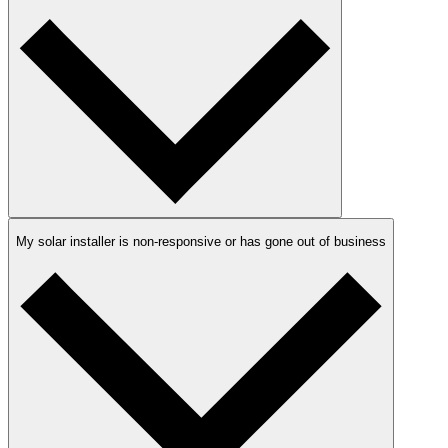
My solar installer is non-responsive or has gone out of business​​​​‌ ‍ ​‍​‍‌‍ ‌ ​‍‌‍‍‌‌‍‌ ‌‍‍‌‌‍ ‍​‍​‍​ ‍‍​‍​‍‌ ​ ‌‍​‌‌‍ ‍‌‍‍‌‌ ‌​‌ ‍‌​‍ ‍‌‍‍‌‌‍ ​‍​‍​‍ ​​‍​‍‌‍‍​‌ ​‍‌‍‌‌‌‍‌‍​‍​‍​ ‍‍​‍​‍‌‍‍​‌ ‌​‌ ‌​‌ ​​​ ‍‍​‍ ​‍ ‌‍ ​‌‍ ‌‍​ ‌‍​‌‌‍ ​‌‍‍​‌‍ ‌ ​ ‌ ‌​​ ‍‍​ ​ ​ ​ ​ ​ ​ ​ ​‍ ‌‍‍‌‌‍ ‍‌ ‌​‌‍‌‌‌‍ ‍‌ ‌​​‍ ‌‍‌‌‌‍‌​‌‍‍‌‌ ‌​​‍ ‌‍ ‌‌‍ ‌‍‌​‌‍‌‌​ ‌‌ ​​‌ ​‍‌‍‌‌‌ ​ ‌‍‌‌‌‍ ‍‌ ‌​‌‍​‌‌ ‌​‌‍‍‌‌‍ ‌‍ ‍​ ‍ ‌‍‍‌‌‍‌​​ ‌​ ‍​​ ‌‌​ ‌‍​ ​​​ ‌‍​ ‌​​ ​‌‌‍‌​​‍ ‌​ ‌ ‌‍​ ‌‍​ ‌‍​‍​‍ ‌​ ‌​​ ​​​ ​‌‌‍​ ​‍ ‌‌‍​‍‌‍‌‌​ ‌‍‌‍‌​​‍ ‌​ ‌‌​ ​ ​ ‍​​ ​​​ ‌​​ ‌ ​ ‌ ‌‍​‍‌‍​‍​ ‌​​ ‌ ​ ​​​ ‍ ‌ ‌​‌ ‍‌‌ ​​‌‍‌‌​ ‌‌‍‍​‌‍‌‌‌‍ ​‌ ​​‌‌‌​‌‍ ‌ ​​‌‍‍‌‌‍​ ​ ‍ ‌ ​​‌‍​‌‌ ‌​‌‍‍​​ ‌‌‍​ ‌‍ ‌‍ ‍‌ ‌​‌‍‌‌‌‍ ‍‌ ‌​​‍‌‌​ ‌‌‌​​‍‌‌ ‌‍‍ ‌‍‌‌‌ ‍‌​‍‌‌​ ​ ‌​‌​​‍‌‌​ ​ ‌​‌​​‍‌‌​ ​‍​ ​‍‌‍​‌​ ​‍​ ​‍​ ​‌‌‍‌‍​ ‍​​ ‍​​ ‍‌​ ‌ ‌‍‌‍‌‍​‍‌‍​ ​‍‌‌​ ​‍​ ​‍​‍‌‌​ ‌‌‌​‌​​‍ ‍‌‍‍‌‌ ‌​‌‍‌‌‌‍ ‌‌ ​ ​‍‌‌​ ‌‌‌​​‍‌‌ ‌‍‍ ‌‍‌‌‌ ‍‌​‍‌‌​ ​ ‌​‌​​‍‌‌​ ​ ‌​‌​​‍‌‌​ ​‍​ ​‍​ ​‍​ ‌​​ ​​​ ‌ ​ ‍​​ ‌‍‌‍‌‌‌‍​ ‌‍​ ​ ​​​ ​‌​ ‌‍​‍‌‌​ ​‍​ ​‍​‍‌‌​ ‌‌‌​‌​​‍ ‍‌‍‍​‌‍‌‌‌‍​‌‌‍‌​‌‍‍‌‌‍ ‍‌‍‌ ​ ‌‍​‍‌‍​‌‌ ​ ‌‍‌‌‌‌‌‌‌ ​‍‌‍ ​​ ‌‌‍‍​‌ ‌​‌ ‌​‌ ​​​‍‌‌​ ​ ‌​​‌​‍‌‌​ ​‍‌​‌‍​‍‌‌​ ​‍‌​‌‍‌‍ ​‌‍ ‌‍​ ‌‍​‌‌‍ ​‌‍‍​‌‍ ‌ ​ ‌ ‌​​‍‌‌​ ​ ‌​​‌​ ​ ​ ​ ​ ​ ​ ​ ​‍‌‍‌‍‍‌‌‍‌​​ ‌​ ‍​​ ‌‌​ ‌‍​ ​​​ ‌‍​ ‌​​ ​‌‌‍‌​​‍ ‌​ ‌ ‌‍​ ‌‍​ ‌‍​‍​‍ ‌​ ‌​​ ​​​ ​‌‌‍​ ​‍ ‌‌‍​‍‌‍‌‌​ ‌‍‌‍‌​​‍ ‌​ ‌‌​ ​ ​ ‍​​ ​​​ ‌​​ ‌ ​ ‌ ‌‍​‍‌‍​‍​ ‌​​ ‌ ​ ​​​‍‌‍‌ ‌​‌ ‍‌‌ ​​‌‍‌‌​ ‌‌‍‍​‌‍‌‌‌‍ ​‌ ​​‌‌‌​‌‍ ‌ ​​‌‍‍‌‌‍​ ​‍‌‍‌ ​​‌‍​‌‌ ‌​‌‍‍​​ ‌‌‍​ ‌‍ ‌‍ ‍‌ ‌​‌‍‌‌‌‍ ‍‌ ‌​​‍‌‌​ ‌‌‌​​‍‌‌ ‌‍‍ ‌‍‌‌‌ ‍‌​‍‌‌​ ​ ‌​‌​​‍‌‌​ ​ ‌​‌​​‍‌‌​ ​‍​ ​‍‌‍​‌​ ​‍​ ​‍​ ​‌‌‍‌‍​ ‍​​ ‍​​ ‍‌​ ‌ ‌‍‌‍‌‍​‍‌‍​ ​‍‌‌​ ​‍​ ​‍​‍‌‌​ ‌‌‌​‌​​‍ ‍‌‍‍‌‌ ‌​‌‍‌‌‌‍ ‌‌ ​ ​‍‌‌​ ‌‌‌​​‍‌‌ ‌‍‍ ‌‍‌‌‌ ‍‌​‍‌‌​ ​ ‌​‌​​‍‌‌​ ​ ‌​‌​​‍‌‌​ ​‍​ ​‍​ ​‍​ ‌​​ ​​​ ‌ ​ ‍​​ ‌‍‌‍‌‌‌‍​ ‌‍​ ​ ​​​ ​‌​ ‌‍​‍‌‌​ ​‍​ ​‍​‍‌‌​ ‌‌‌​‌​​‍ ‍‌‍‍​‌‍‌‌‌‍​‌‌‍‌​‌‍‍‌‌‍ ‍‌‍‌ ​‍‌‍‌ ​​‌‍‌‌‌ ​‍‌ ​ ‌ ​​‌‍‌‌‌‍​ ‌ ‌​‌‍‍‌‌ ‌‍‌‍‌‌​ ‌‌ ​​‌ ‌‌‌‍​‍‌‍ ​‌‍‍‌‌ ​ ‌‍‍​‌‍‌‌‌‍‌​​‍​‍‌ ‌