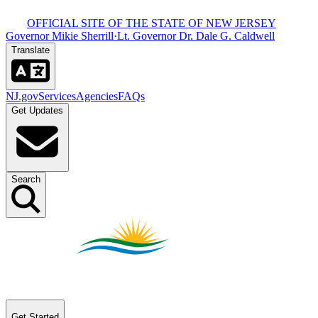
OFFICIAL SITE OF THE STATE OF NEW JERSEY​​​​‌ ‍ ​‍​‍‌‍ ‌ ​‍‌‍‍‌‌‍‌ ‌‍‍‌‌‍ ‍​‍​‍​ ‍‍​‍​‍‌ ​ ‌‍​‌‌‍ ‍‌‍‍‌‌ ‌​‌ ‍‌​‍ ‍‌‍‍‌‌‍ ​‍​‍​‍ ​​‍​‍‌‍‍​‌ ​‍‌‍‌‌‌‍‌‍​‍​‍​ ‍‍​‍​‍‌‍‍​‌ ‌​‌ ‌​‌ ​​​ ‍‍​‍ ​‍ ‌‍ ​‌‍ ‌‍​ ‌‍​‌‌‍ ​‌‍‍​‌‍ ‌ ​ ‌ ‌​​ ‍‍​ ​ ​ ​ ​ ​ ​ ​ ​‍ ‌‍‍‌‌‍ ‍‌ ‌​‌‍‌‌‌‍ ‍‌ ‌​​‍ ‌‍‌‌‌‍‌​‌‍‍‌‌ ‌​​‍ ‌‍ ‌‌‍ ‌‍‌​‌‍‌‌​ ‌‌ ​​‌ ​‍‌‍‌‌‌ ​ ‌‍‌‌‌‍ ‍‌ ‌​‌‍​‌‌ ‌​‌‍‍‌‌‍ ‌‍ ‍​ ‍ ‌‍‍‌‌‍‌​​ ‌‌‍ ‍‌‍‍‍‌​‌ ‌‍ ‌ ‌‍‌​ ​‌‍​‌‌ ‍‌‌‍ ‌ ‌‌‌ ‌​​ ‍ ‌ ‌​‌ ‍‌‌ ​​‌‍‌‌​ ‌‌‍ ‍‌‍‍‍‌‍ ​‌‍​‌‌ ‍‌‌‍ ‌ ‌‌‌ ‌​​ ‍ ‌ ​​‌‍​‌‌ ‌​‌‍‍​​ ‌‌‍‍​‌‍‌‌‌‍​‌‌‍‌​‌‍‌‌‌ ​‍​‍ ‍‌ ​ ‌‍‌‌‌‍​‌‌‍ ​​‍ ‍‌ ‌​‌‍‌‌‌ ‍​‌ ‌​​ ‌‍​‍‌‍​‌‌ ​ ‌‍‌‌‌‌‌‌‌ ​‍‌‍ ​​ ‌‌‍‍​‌ ‌​‌ ‌​‌ ​​​‍‌‌​ ​ ‌​​‌​‍‌‌​ ​‍‌​‌‍​‍‌‌​ ​‍‌​‌‍‌‍ ​‌‍ ‌‍​ ‌‍​‌‌‍ ​‌‍‍​‌‍ ‌ ​ ‌ ‌​​‍‌‌​ ​ ‌​​‌​ ​ ​ ​ ​ ​ ​ ​ ​‍‌‍‌‍‍‌‌‍‌​​ ‌‌‍ ‍‌‍‍‍‌​‌ ‌‍ ‌ ‌‍‌​ ​‌‍​‌‌ ‍‌‌‍ ‌ ‌‌‌ ‌​​‍‌‍‌ ‌​‌ ‍‌‌ ​​‌‍‌‌​ ‌‌‍ ‍‌‍‍‍‌‍ ​‌‍​‌‌ ‍‌‌‍ ‌ ‌‌‌ ‌​​‍‌‍‌ ​​‌‍​‌‌ ‌​‌‍‍​​ ‌‌‍‍​‌‍‌‌‌‍​‌‌‍‌​‌‍‌‌‌ ​‍​‍ ‍‌ ​ ‌‍‌‌‌‍​‌‌‍ ​​‍ ‍‌ ‌​‌‍‌‌‌ ‍​‌ ‌​​‍‌‍‌ ​​‌‍‌‌‌ ​‍‌ ​ ‌ ​​‌‍‌‌‌‍​ ‌ ‌​‌‍‍‌‌ ‌‍‌‍‌‌​ ‌‌ ​​‌ ‌‌‌‍​‍‌‍ ​‌‍‍‌‌ ​ ‌‍‍​‌‍‌‌‌‍‌​​‍​‍‌ ‌
Governor Mikie Sherrill​​​​‌ ‍ ​‍​‍‌‍ ‌ ​‍‌‍‍‌‌‍‌ ‌‍‍‌‌‍ ‍​‍​‍​ ‍‍​‍​‍‌ ​ ‌‍​‌‌‍ ‍‌‍‍‌‌ ‌​‌ ‍‌​‍ ‍‌‍‍‌‌‍ ​‍​‍​‍ ​​‍​‍‌‍‍​‌ ​‍‌‍‌‌‌‍‌‍​‍​‍​ ‍‍​‍​‍‌‍‍​‌ ‌​‌ ‌​‌ ​​​ ‍‍​‍ ​‍ ‌‍ ​‌‍ ‌‍​ ‌‍​‌‌‍ ​‌‍‍​‌‍ ‌ ​ ‌ ‌​​ ‍‍​ ​ ​ ​ ​ ​ ​ ​ ​‍ ‌‍‍‌‌‍ ‍‌ ‌​‌‍‌‌‌‍ ‍‌ ‌​​‍ ‌‍‌‌‌‍‌​‌‍‍‌‌ ‌​​‍ ‌‍ ‌‌‍ ‌‍‌​‌‍‌‌​ ‌‌ ​​‌ ​‍‌‍‌‌‌ ​ ‌‍‌‌‌‍ ‍‌ ‌​‌‍​‌‌ ‌​‌‍‍‌‌‍ ‌‍ ‍​ ‍ ‌‍‍‌‌‍‌​​ ‌‌‍ ‍‌‍‍‍‌​‌ ‌‍ ‌ ‌‍‌​ ​‌‍​‌‌ ‍‌‌‍ ‌ ‌‌‌ ‌​​ ‍ ‌ ‌​‌ ‍‌‌ ​​‌‍‌‌​ ‌‌‍ ‍‌‍‍‍‌‍ ​‌‍​‌‌ ‍‌‌‍ ‌ ‌‌‌ ‌​​ ‍ ‌ ​​‌‍​‌‌ ‌​‌‍‍​​ ‌‌‍‍​‌‍‌‌‌‍​‌‌‍‌​‌‍‌‌‌ ​‍​‍ ‍‌‍ ​‌‍‌‌‌‍​‌‌‍‌​‌‍‌‌‌ ​‍‌ ​ ​‍ ‍‌‍‌ ‌‍ ‌ ‌‍‌‍‌‌‌ ​‍‌‍ ‍‌‍ ‌ ​‍​ ‌‍​‍‌‍​‌‌ ​ ‌‍‌‌‌‌‌‌‌ ​‍‌‍ ​​ ‌‌‍‍​‌ ‌​‌ ‌​‌ ​​​‍‌‌​ ​ ‌​​‌​‍‌‌​ ​‍‌​‌‍​‍‌‌​ ​‍‌​‌‍‌‍ ​‌‍ ‌‍​ ‌‍​‌‌‍ ​‌‍‍​‌‍ ‌ ​ ‌ ‌​​‍‌‌​ ​ ‌​​‌​ ​ ​ ​ ​ ​ ​ ​ ​‍‌‍‌‍‍‌‌‍‌​​ ‌‌‍ ‍‌‍‍‍‌​‌ ‌‍ ‌ ‌‍‌​ ​‌‍​‌‌ ‍‌‌‍ ‌ ‌‌‌ ‌​​‍‌‍‌ ‌​‌ ‍‌‌ ​​‌‍‌‌​ ‌‌‍ ‍‌‍‍‍‌‍ ​‌‍​‌‌ ‍‌‌‍ ‌ ‌‌‌ ‌​​‍‌‍‌ ​​‌‍​‌‌ ‌​‌‍‍​​ ‌‌‍‍​‌‍‌‌‌‍​‌‌‍‌​‌‍‌‌‌ ​‍​‍ ‍‌‍ ​‌‍‌‌‌‍​‌‌‍‌​‌‍‌‌‌ ​‍‌ ​ ​‍ ‍‌‍‌ ‌‍ ‌ ‌‍‌‍‌‌‌ ​‍‌‍ ‍‌‍ ‌ ​‍​‍‌‍‌ ​​‌‍‌‌‌ ​‍‌ ​ ‌ ​​‌‍‌‌‌‍​ ‌ ‌​‌‍‍‌‌ ‌‍‌‍‌‌​ ‌‌ ​​‌ ‌‌‌‍​‍‌‍ ​‌‍‍‌‌ ​ ‌‍‍​‌‍‌‌‌‍‌​​‍​‍‌ ‌
·
Lt. Governor Dr. Dale G. Caldwell​​​​‌ ‍ ​‍​‍‌‍ ‌ ​‍‌‍‍‌‌‍‌ ‌‍‍‌‌‍ ‍​‍​‍​ ‍‍​‍​‍‌ ​ ‌‍​‌‌‍ ‍‌‍‍‌‌ ‌​‌ ‍‌​‍ ‍‌‍‍‌‌‍ ​‍​‍​‍ ​​‍​‍‌‍‍​‌ ​‍‌‍‌‌‌‍‌‍​‍​‍​ ‍‍​‍​‍‌‍‍​‌ ‌​‌ ‌​‌ ​​​ ‍‍​‍ ​‍ ‌‍ ​‌‍ ‌‍​ ‌‍​‌‌‍ ​‌‍‍​‌‍ ‌ ​ ‌ ‌​​ ‍‍​ ​ ​ ​ ​ ​ ​ ​ ​‍ ‌‍‍‌‌‍ ‍‌ ‌​‌‍‌‌‌‍ ‍‌ ‌​​‍ ‌‍‌‌‌‍‌​‌‍‍‌‌ ‌​​‍ ‌‍ ‌‌‍ ‌‍‌​‌‍‌‌​ ‌‌ ​​‌ ​‍‌‍‌‌‌ ​ ‌‍‌‌‌‍ ‍‌ ‌​‌‍​‌‌ ‌​‌‍‍‌‌‍ ‌‍ ‍​ ‍ ‌‍‍‌‌‍‌​​ ‌‌‍ ‍‌‍‍‍‌​‌ ‌‍ ‌ ‌‍‌​ ​‌‍​‌‌ ‍‌‌‍ ‌ ‌‌‌ ‌​​ ‍ ‌ ‌​‌ ‍‌‌ ​​‌‍‌‌​ ‌‌‍ ‍‌‍‍‍‌‍ ​‌‍​‌‌ ‍‌‌‍ ‌ ‌‌‌ ‌​​ ‍ ‌ ​​‌‍​‌‌ ‌​‌‍‍​​ ‌‌‍‍​‌‍‌‌‌‍​‌‌‍‌​‌‍‌‌‌ ​‍​‍ ‍‌‍ ​‌‍‌‌‌‍​‌‌‍‌​‌‍‌‌‌ ​‍‌ ​ ​‍ ‍‌‍ ​‌ ‌​‌​‌ ‌‍ ‌ ‌‍‌‍‌‌‌ ​‍‌‍ ‍‌‍ ‌ ​‍​ ‌‍​‍‌‍​‌‌ ​ ‌‍‌‌‌‌‌‌‌ ​‍‌‍ ​​ ‌‌‍‍​‌ ‌​‌ ‌​‌ ​​​‍‌‌​ ​ ‌​​‌​‍‌‌​ ​‍‌​‌‍​‍‌‌​ ​‍‌​‌‍‌‍ ​‌‍ ‌‍​ ‌‍​‌‌‍ ​‌‍‍​‌‍ ‌ ​ ‌ ‌​​‍‌‌​ ​ ‌​​‌​ ​ ​ ​ ​ ​ ​ ​ ​‍‌‍‌‍‍‌‌‍‌​​ ‌‌‍ ‍‌‍‍‍‌​‌ ‌‍ ‌ ‌‍‌​ ​‌‍​‌‌ ‍‌‌‍ ‌ ‌‌‌ ‌​​‍‌‍‌ ‌​‌ ‍‌‌ ​​‌‍‌‌​ ‌‌‍ ‍‌‍‍‍‌‍ ​‌‍​‌‌ ‍‌‌‍ ‌ ‌‌‌ ‌​​‍‌‍‌ ​​‌‍​‌‌ ‌​‌‍‍​​ ‌‌‍‍​‌‍‌‌‌‍​‌‌‍‌​‌‍‌‌‌ ​‍​‍ ‍‌‍ ​‌‍‌‌‌‍​‌‌‍‌​‌‍‌‌‌ ​‍‌ ​ ​‍ ‍‌‍ ​‌ ‌​‌​‌ ‌‍ ‌ ‌‍‌‍‌‌‌ ​‍‌‍ ‍‌‍ ‌ ​‍​‍‌‍‌ ​​‌‍‌‌‌ ​‍‌ ​ ‌ ​​‌‍‌‌‌‍​ ‌ ‌​‌‍‍‌‌ ‌‍‌‍‌‌​ ‌‌ ​​‌ ‌‌‌‍​‍‌‍ ​‌‍‍‌‌ ​ ‌‍‍​‌‍‌‌‌‍‌​​‍​‍‌ ‌
Translate​​​​‌ ‍ ​‍​‍‌‍ ‌ ​‍‌‍‍‌‌‍‌ ‌‍‍‌‌‍ ‍​‍​‍​ ‍‍​‍​‍‌ ​ ‌‍​‌‌‍ ‍‌‍‍‌‌ ‌​‌ ‍‌​‍ ‍‌‍‍‌‌‍ ​‍​‍​‍ ​​‍​‍‌‍‍​‌ ​‍‌‍‌‌‌‍‌‍​‍​‍​ ‍‍​‍​‍‌‍‍​‌ ‌​‌ ‌​‌ ​​​ ‍‍​‍ ​‍ ‌‍ ​‌‍ ‌‍​ ‌‍​‌‌‍ ​‌‍‍​‌‍ ‌ ​ ‌ ‌​​ ‍‍​ ​ ​ ​ ​ ​ ​ ​ ​‍ ‌‍‍‌‌‍ ‍‌ ‌​‌‍‌‌‌‍ ‍‌ ‌​​‍ ‌‍‌‌‌‍‌​‌‍‍‌‌ ‌​​‍ ‌‍ ‌‌‍ ‌‍‌​‌‍‌‌​ ‌‌ ​​‌ ​‍‌‍‌‌‌ ​ ‌‍‌‌‌‍ ‍‌ ‌​‌‍​‌‌ ‌​‌‍‍‌‌‍ ‌‍ ‍​ ‍ ‌‍‍‌‌‍‌​​ ‌‌‍ ‍‌‍‍‍‌​‌ ‌‍ ‌ ‌‍‌​ ​‌‍​‌‌ ‍‌‌‍ ‌ ‌‌‌ ‌​​ ‍ ‌ ‌​‌ ‍‌‌ ​​‌‍‌‌​ ‌‌‍ ‍‌‍‍‍‌‍ ​‌‍​‌‌ ‍‌‌‍ ‌ ‌‌‌ ‌​​ ‍ ‌ ​​‌‍​‌‌ ‌​‌‍‍​​ ‌‌‍‍​‌‍‌‌‌‍​‌‌‍‌​‌‍‌‌‌ ​‍​‍ ‍‌ ‌​‌ ​‍‌‍​‌‌‍ ‍‌ ​ ‌‍ ​‌‍​‌‌ ‌​‌‍‍‌‌‍ ‌‍ ‍‌ ​ ​‍ ‍‌‍​‍‌ ‌​‌‍ ‍​ ‌‍​‍‌‍​‌‌ ​ ‌‍‌‌‌‌‌‌‌ ​‍‌‍ ​​ ‌‌‍‍​‌ ‌​‌ ‌​‌ ​​​‍‌‌​ ​ ‌​​‌​‍‌‌​ ​‍‌​‌‍​‍‌‌​ ​‍‌​‌‍‌‍ ​‌‍ ‌‍​ ‌‍​‌‌‍ ​‌‍‍​‌‍ ‌ ​ ‌ ‌​​‍‌‌​ ​ ‌​​‌​ ​ ​ ​ ​ ​ ​ ​ ​‍‌‍‌‍‍‌‌‍‌​​ ‌‌‍ ‍‌‍‍‍‌​‌ ‌‍ ‌ ‌‍‌​ ​‌‍​‌‌ ‍‌‌‍ ‌ ‌‌‌ ‌​​‍‌‍‌ ‌​‌ ‍‌‌ ​​‌‍‌‌​ ‌‌‍ ‍‌‍‍‍‌‍ ​‌‍​‌‌ ‍‌‌‍ ‌ ‌‌‌ ‌​​‍‌‍‌ ​​‌‍​‌‌ ‌​‌‍‍​​ ‌‌‍‍​‌‍‌‌‌‍​‌‌‍‌​‌‍‌‌‌ ​‍​‍ ‍‌ ‌​‌ ​‍‌‍​‌‌‍ ‍‌ ​ ‌‍ ​‌‍​‌‌ ‌​‌‍‍‌‌‍ ‌‍ ‍‌ ​ ​‍ ‍‌‍​‍‌ ‌​‌‍ ‍​‍‌‍‌ ​​‌‍‌‌‌ ​‍‌ ​ ‌ ​​‌‍‌‌‌‍​ ‌ ‌​‌‍‍‌‌ ‌‍‌‍‌‌​ ‌‌ ​​‌ ‌‌‌‍​‍‌‍ ​‌‍‍‌‌ ​ ‌‍‍​‌‍‌‌‌‍‌​​‍​‍‌ ‌
NJ.gov​​​​‌ ‍ ​‍​‍‌‍ ‌ ​‍‌‍‍‌‌‍‌ ‌‍‍‌‌‍ ‍​‍​‍​ ‍‍​‍​‍‌ ​ ‌‍​‌‌‍ ‍‌‍‍‌‌ ‌​‌ ‍‌​‍ ‍‌‍‍‌‌‍ ​‍​‍​‍ ​​‍​‍‌‍‍​‌ ​‍‌‍‌‌‌‍‌‍​‍​‍​ ‍‍​‍​‍‌‍‍​‌ ‌​‌ ‌​‌ ​​​ ‍‍​‍ ​‍ ‌‍ ​‌‍ ‌‍​ ‌‍​‌‌‍ ​‌‍‍​‌‍ ‌ ​ ‌ ‌​​ ‍‍​ ​ ​ ​ ​ ​ ​ ​ ​‍ ‌‍‍‌‌‍ ‍‌ ‌​‌‍‌‌‌‍ ‍‌ ‌​​‍ ‌‍‌‌‌‍‌​‌‍‍‌‌ ‌​​‍ ‌‍ ‌‌‍ ‌‍‌​‌‍‌‌​ ‌‌ ​​‌ ​‍‌‍‌‌‌ ​ ‌‍‌‌‌‍ ‍‌ ‌​‌‍​‌‌ ‌​‌‍‍‌‌‍ ‌‍ ‍​ ‍ ‌‍‍‌‌‍‌​​ ‌‌‍ ‍‌‍‍‍‌​‌ ‌‍ ‌ ‌‍‌​ ​‌‍​‌‌ ‍‌‌‍ ‌ ‌‌‌ ‌​​ ‍ ‌ ‌​‌ ‍‌‌ ​​‌‍‌‌​ ‌‌‍ ‍‌‍‍‍‌‍ ​‌‍​‌‌ ‍‌‌‍ ‌ ‌‌‌ ‌​​ ‍ ‌ ​​‌‍​‌‌ ‌​‌‍‍​​ ‌‌‍‍​‌‍‌‌‌‍​‌‌‍‌​‌‍‌‌‌ ​‍​‍ ‍‌‍ ​‌‍‍‌‌‍ ‍‌‍‍ ‌ ​ ​‍‌‌​ ‌‌‌​​‍‌‌ ‌‍‍ ‌‍‌‌‌ ‍‌​‍‌‌​ ​ ‌​‌​​‍‌‌​ ​ ‌​‌​​‍‌‌​ ​‍​ ​‍​ ​‍‌‍‌‍‌‍​ ‌‍​ ​ ​ ‌‍​‍​ ‍​‌‍‌‌​ ​​​ ​ ‌‍​‍​ ​​​‍‌‌​ ​‍​ ​‍​‍‌‌​ ‌‌‌​‌​​‍ ‍‌ ‌​‌‍‌‌‌ ‍​‌ ‌​​ ‌‍​‍‌‍​‌‌ ​ ‌‍‌‌‌‌‌‌‌ ​‍‌‍ ​​ ‌‌‍‍​‌ ‌​‌ ‌​‌ ​​​‍‌‌​ ​ ‌​​‌​‍‌‌​ ​‍‌​‌‍​‍‌‌​ ​‍‌​‌‍‌‍ ​‌‍ ‌‍​ ‌‍​‌‌‍ ​‌‍‍​‌‍ ‌ ​ ‌ ‌​​‍‌‌​ ​ ‌​​‌​ ​ ​ ​ ​ ​ ​ ​ ​‍‌‍‌‍‍‌‌‍‌​​ ‌‌‍ ‍‌‍‍‍‌​‌ ‌‍ ‌ ‌‍‌​ ​‌‍​‌‌ ‍‌‌‍ ‌ ‌‌‌ ‌​​‍‌‍‌ ‌​‌ ‍‌‌ ​​‌‍‌‌​ ‌‌‍ ‍‌‍‍‍‌‍ ​‌‍​‌‌ ‍‌‌‍ ‌ ‌‌‌ ‌​​‍‌‍‌ ​​‌‍​‌‌ ‌​‌‍‍​​ ‌‌‍‍​‌‍‌‌‌‍​‌‌‍‌​‌‍‌‌‌ ​‍​‍ ‍‌‍ ​‌‍‍‌‌‍ ‍‌‍‍ ‌ ​ ​‍‌‌​ ‌‌‌​​‍‌‌ ‌‍‍ ‌‍‌‌‌ ‍‌​‍‌‌​ ​ ‌​‌​​‍‌‌​ ​ ‌​‌​​‍‌‌​ ​‍​ ​‍​ ​‍‌‍‌‍‌‍​ ‌‍​ ​ ​ ‌‍​‍​ ‍​‌‍‌‌​ ​​​ ​ ‌‍​‍​ ​​​‍‌‌​ ​‍​ ​‍​‍‌‌​ ‌‌‌​‌​​‍ ‍‌ ‌​‌‍‌‌‌ ‍​‌ ‌​​‍‌‍‌ ​​‌‍‌‌‌ ​‍‌ ​ ‌ ​​‌‍‌‌‌‍​ ‌ ‌​‌‍‍‌‌ ‌‍‌‍‌‌​ ‌‌ ​​‌ ‌‌‌‍​‍‌‍ ​‌‍‍‌‌ ​ ‌‍‍​‌‍‌‌‌‍‌​​‍​‍‌ ‌
Services​​​​‌ ‍ ​‍​‍‌‍ ‌ ​‍‌‍‍‌‌‍‌ ‌‍‍‌‌‍ ‍​‍​‍​ ‍‍​‍​‍‌ ​ ‌‍​‌‌‍ ‍‌‍‍‌‌ ‌​‌ ‍‌​‍ ‍‌‍‍‌‌‍ ​‍​‍​‍ ​​‍​‍‌‍‍​‌ ​‍‌‍‌‌‌‍‌‍​‍​‍​ ‍‍​‍​‍‌‍‍​‌ ‌​‌ ‌​‌ ​​​ ‍‍​‍ ​‍ ‌‍ ​‌‍ ‌‍​ ‌‍​‌‌‍ ​‌‍‍​‌‍ ‌ ​ ‌ ‌​​ ‍‍​ ​ ​ ​ ​ ​ ​ ​ ​‍ ‌‍‍‌‌‍ ‍‌ ‌​‌‍‌‌‌‍ ‍‌ ‌​​‍ ‌‍‌‌‌‍‌​‌‍‍‌‌ ‌​​‍ ‌‍ ‌‌‍ ‌‍‌​‌‍‌‌​ ‌‌ ​​‌ ​‍‌‍‌‌‌ ​ ‌‍‌‌‌‍ ‍‌ ‌​‌‍​‌‌ ‌​‌‍‍‌‌‍ ‌‍ ‍​ ‍ ‌‍‍‌‌‍‌​​ ‌‌‍ ‍‌‍‍‍‌​‌ ‌‍ ‌ ‌‍‌​ ​‌‍​‌‌ ‍‌‌‍ ‌ ‌‌‌ ‌​​ ‍ ‌ ‌​‌ ‍‌‌ ​​‌‍‌‌​ ‌‌‍ ‍‌‍‍‍‌‍ ​‌‍​‌‌ ‍‌‌‍ ‌ ‌‌‌ ‌​​ ‍ ‌ ​​‌‍​‌‌ ‌​‌‍‍​​ ‌‌‍‍​‌‍‌‌‌‍​‌‌‍‌​‌‍‌‌‌ ​‍​‍ ‍‌‍ ​‌‍‍‌‌‍ ‍‌‍‍ ‌ ​ ​‍‌‌​ ‌‌‌​​‍‌‌ ‌‍‍ ‌‍‌‌‌ ‍‌​‍‌‌​ ​ ‌​‌​​‍‌‌​ ​ ‌​‌​​‍‌‌​ ​‍​ ​‍​ ​‍​ ‍​​ ‌ ​ ‍‌​ ​‍‌‍​ ‌‍​ ‌‍‌‍​ ​ ​ ‌ ​ ‌​​ ‌​​‍‌‌​ ​‍​ ​‍​‍‌‌​ ‌‌‌​‌​​‍ ‍‌ ‌​‌‍‌‌‌ ‍​‌ ‌​​ ‌‍​‍‌‍​‌‌ ​ ‌‍‌‌‌‌‌‌‌ ​‍‌‍ ​​ ‌‌‍‍​‌ ‌​‌ ‌​‌ ​​​‍‌‌​ ​ ‌​​‌​‍‌‌​ ​‍‌​‌‍​‍‌‌​ ​‍‌​‌‍‌‍ ​‌‍ ‌‍​ ‌‍​‌‌‍ ​‌‍‍​‌‍ ‌ ​ ‌ ‌​​‍‌‌​ ​ ‌​​‌​ ​ ​ ​ ​ ​ ​ ​ ​‍‌‍‌‍‍‌‌‍‌​​ ‌‌‍ ‍‌‍‍‍‌​‌ ‌‍ ‌ ‌‍‌​ ​‌‍​‌‌ ‍‌‌‍ ‌ ‌‌‌ ‌​​‍‌‍‌ ‌​‌ ‍‌‌ ​​‌‍‌‌​ ‌‌‍ ‍‌‍‍‍‌‍ ​‌‍​‌‌ ‍‌‌‍ ‌ ‌‌‌ ‌​​‍‌‍‌ ​​‌‍​‌‌ ‌​‌‍‍​​ ‌‌‍‍​‌‍‌‌‌‍​‌‌‍‌​‌‍‌‌‌ ​‍​‍ ‍‌‍ ​‌‍‍‌‌‍ ‍‌‍‍ ‌ ​ ​‍‌‌​ ‌‌‌​​‍‌‌ ‌‍‍ ‌‍‌‌‌ ‍‌​‍‌‌​ ​ ‌​‌​​‍‌‌​ ​ ‌​‌​​‍‌‌​ ​‍​ ​‍​ ​‍​ ‍​​ ‌ ​ ‍‌​ ​‍‌‍​ ‌‍​ ‌‍‌‍​ ​ ​ ‌ ​ ‌​​ ‌​​‍‌‌​ ​‍​ ​‍​‍‌‌​ ‌‌‌​‌​​‍ ‍‌ ‌​‌‍‌‌‌ ‍​‌ ‌​​‍‌‍‌ ​​‌‍‌‌‌ ​‍‌ ​ ‌ ​​‌‍‌‌‌‍​ ‌ ‌​‌‍‍‌‌ ‌‍‌‍‌‌​ ‌‌ ​​‌ ‌‌‌‍​‍‌‍ ​‌‍‍‌‌ ​ ‌‍‍​‌‍‌‌‌‍‌​​‍​‍‌ ‌
Agencies​​​​‌ ‍ ​‍​‍‌‍ ‌ ​‍‌‍‍‌‌‍‌ ‌‍‍‌‌‍ ‍​‍​‍​ ‍‍​‍​‍‌ ​ ‌‍​‌‌‍ ‍‌‍‍‌‌ ‌​‌ ‍‌​‍ ‍‌‍‍‌‌‍ ​‍​‍​‍ ​​‍​‍‌‍‍​‌ ​‍‌‍‌‌‌‍‌‍​‍​‍​ ‍‍​‍​‍‌‍‍​‌ ‌​‌ ‌​‌ ​​​ ‍‍​‍ ​‍ ‌‍ ​‌‍ ‌‍​ ‌‍​‌‌‍ ​‌‍‍​‌‍ ‌ ​ ‌ ‌​​ ‍‍​ ​ ​ ​ ​ ​ ​ ​ ​‍ ‌‍‍‌‌‍ ‍‌ ‌​‌‍‌‌‌‍ ‍‌ ‌​​‍ ‌‍‌‌‌‍‌​‌‍‍‌‌ ‌​​‍ ‌‍ ‌‌‍ ‌‍‌​‌‍‌‌​ ‌‌ ​​‌ ​‍‌‍‌‌‌ ​ ‌‍‌‌‌‍ ‍‌ ‌​‌‍​‌‌ ‌​‌‍‍‌‌‍ ‌‍ ‍​ ‍ ‌‍‍‌‌‍‌​​ ‌‌‍ ‍‌‍‍‍‌​‌ ‌‍ ‌ ‌‍‌​ ​‌‍​‌‌ ‍‌‌‍ ‌ ‌‌‌ ‌​​ ‍ ‌ ‌​‌ ‍‌‌ ​​‌‍‌‌​ ‌‌‍ ‍‌‍‍‍‌‍ ​‌‍​‌‌ ‍‌‌‍ ‌ ‌‌‌ ‌​​ ‍ ‌ ​​‌‍​‌‌ ‌​‌‍‍​​ ‌‌‍‍​‌‍‌‌‌‍​‌‌‍‌​‌‍‌‌‌ ​‍​‍ ‍‌‍ ​‌‍‍‌‌‍ ‍‌‍‍ ‌ ​ ​‍‌‌​ ‌‌‌​​‍‌‌ ‌‍‍ ‌‍‌‌‌ ‍‌​‍‌‌​ ​ ‌​‌​​‍‌‌​ ​ ‌​‌​​‍‌‌​ ​‍​ ​‍​ ‌ ‌‍‌​​ ​‌‌‍‌‍​ ​ ​ ​​‌‍​ ‌‍​‍​ ‌ ‌‍‌​​ ‍​​ ​ ​‍‌‌​ ​‍​ ​‍​‍‌‌​ ‌‌‌​‌​​‍ ‍‌ ‌​‌‍‌‌‌ ‍​‌ ‌​​ ‌‍​‍‌‍​‌‌ ​ ‌‍‌‌‌‌‌‌‌ ​‍‌‍ ​​ ‌‌‍‍​‌ ‌​‌ ‌​‌ ​​​‍‌‌​ ​ ‌​​‌​‍‌‌​ ​‍‌​‌‍​‍‌‌​ ​‍‌​‌‍‌‍ ​‌‍ ‌‍​ ‌‍​‌‌‍ ​‌‍‍​‌‍ ‌ ​ ‌ ‌​​‍‌‌​ ​ ‌​​‌​ ​ ​ ​ ​ ​ ​ ​ ​‍‌‍‌‍‍‌‌‍‌​​ ‌‌‍ ‍‌‍‍‍‌​‌ ‌‍ ‌ ‌‍‌​ ​‌‍​‌‌ ‍‌‌‍ ‌ ‌‌‌ ‌​​‍‌‍‌ ‌​‌ ‍‌‌ ​​‌‍‌‌​ ‌‌‍ ‍‌‍‍‍‌‍ ​‌‍​‌‌ ‍‌‌‍ ‌ ‌‌‌ ‌​​‍‌‍‌ ​​‌‍​‌‌ ‌​‌‍‍​​ ‌‌‍‍​‌‍‌‌‌‍​‌‌‍‌​‌‍‌‌‌ ​‍​‍ ‍‌‍ ​‌‍‍‌‌‍ ‍‌‍‍ ‌ ​ ​‍‌‌​ ‌‌‌​​‍‌‌ ‌‍‍ ‌‍‌‌‌ ‍‌​‍‌‌​ ​ ‌​‌​​‍‌‌​ ​ ‌​‌​​‍‌‌​ ​‍​ ​‍​ ‌ ‌‍‌​​ ​‌‌‍‌‍​ ​ ​ ​​‌‍​ ‌‍​‍​ ‌ ‌‍‌​​ ‍​​ ​ ​‍‌‌​ ​‍​ ​‍​‍‌‌​ ‌‌‌​‌​​‍ ‍‌ ‌​‌‍‌‌‌ ‍​‌ ‌​​‍‌‍‌ ​​‌‍‌‌‌ ​‍‌ ​ ‌ ​​‌‍‌‌‌‍​ ‌ ‌​‌‍‍‌‌ ‌‍‌‍‌‌​ ‌‌ ​​‌ ‌‌‌‍​‍‌‍ ​‌‍‍‌‌ ​ ‌‍‍​‌‍‌‌‌‍‌​​‍​‍‌ ‌
FAQs​​​​‌ ‍ ​‍​‍‌‍ ‌ ​‍‌‍‍‌‌‍‌ ‌‍‍‌‌‍ ‍​‍​‍​ ‍‍​‍​‍‌ ​ ‌‍​‌‌‍ ‍‌‍‍‌‌ ‌​‌ ‍‌​‍ ‍‌‍‍‌‌‍ ​‍​‍​‍ ​​‍​‍‌‍‍​‌ ​‍‌‍‌‌‌‍‌‍​‍​‍​ ‍‍​‍​‍‌‍‍​‌ ‌​‌ ‌​‌ ​​​ ‍‍​‍ ​‍ ‌‍ ​‌‍ ‌‍​ ‌‍​‌‌‍ ​‌‍‍​‌‍ ‌ ​ ‌ ‌​​ ‍‍​ ​ ​ ​ ​ ​ ​ ​ ​‍ ‌‍‍‌‌‍ ‍‌ ‌​‌‍‌‌‌‍ ‍‌ ‌​​‍ ‌‍‌‌‌‍‌​‌‍‍‌‌ ‌​​‍ ‌‍ ‌‌‍ ‌‍‌​‌‍‌‌​ ‌‌ ​​‌ ​‍‌‍‌‌‌ ​ ‌‍‌‌‌‍ ‍‌ ‌​‌‍​‌‌ ‌​‌‍‍‌‌‍ ‌‍ ‍​ ‍ ‌‍‍‌‌‍‌​​ ‌‌‍ ‍‌‍‍‍‌​‌ ‌‍ ‌ ‌‍‌​ ​‌‍​‌‌ ‍‌‌‍ ‌ ‌‌‌ ‌​​ ‍ ‌ ‌​‌ ‍‌‌ ​​‌‍‌‌​ ‌‌‍ ‍‌‍‍‍‌‍ ​‌‍​‌‌ ‍‌‌‍ ‌ ‌‌‌ ‌​​ ‍ ‌ ​​‌‍​‌‌ ‌​‌‍‍​​ ‌‌‍‍​‌‍‌‌‌‍​‌‌‍‌​‌‍‌‌‌ ​‍​‍ ‍‌‍ ​‌‍‍‌‌‍ ‍‌‍‍ ‌ ​ ​‍‌‌​ ‌‌‌​​‍‌‌ ‌‍‍ ‌‍‌‌‌ ‍‌​‍‌‌​ ​ ‌​‌​​‍‌‌​ ​ ‌​‌​​‍‌‌​ ​‍​ ​‍‌‍​ ​ ‌‍​ ‍​‌‍​ ‌‍​‍​ ​‌​ ​​​ ‌‌‌‍​ ​ ‌‌​ ​‌‌‍​‍​‍‌‌​ ​‍​ ​‍​‍‌‌​ ‌‌‌​‌​​‍ ‍‌ ‌​‌‍‌‌‌ ‍​‌ ‌​​ ‌‍​‍‌‍​‌‌ ​ ‌‍‌‌‌‌‌‌‌ ​‍‌‍ ​​ ‌‌‍‍​‌ ‌​‌ ‌​‌ ​​​‍‌‌​ ​ ‌​​‌​‍‌‌​ ​‍‌​‌‍​‍‌‌​ ​‍‌​‌‍‌‍ ​‌‍ ‌‍​ ‌‍​‌‌‍ ​‌‍‍​‌‍ ‌ ​ ‌ ‌​​‍‌‌​ ​ ‌​​‌​ ​ ​ ​ ​ ​ ​ ​ ​‍‌‍‌‍‍‌‌‍‌​​ ‌‌‍ ‍‌‍‍‍‌​‌ ‌‍ ‌ ‌‍‌​ ​‌‍​‌‌ ‍‌‌‍ ‌ ‌‌‌ ‌​​‍‌‍‌ ‌​‌ ‍‌‌ ​​‌‍‌‌​ ‌‌‍ ‍‌‍‍‍‌‍ ​‌‍​‌‌ ‍‌‌‍ ‌ ‌‌‌ ‌​​‍‌‍‌ ​​‌‍​‌‌ ‌​‌‍‍​​ ‌‌‍‍​‌‍‌‌‌‍​‌‌‍‌​‌‍‌‌‌ ​‍​‍ ‍‌‍ ​‌‍‍‌‌‍ ‍‌‍‍ ‌ ​ ​‍‌‌​ ‌‌‌​​‍‌‌ ‌‍‍ ‌‍‌‌‌ ‍‌​‍‌‌​ ​ ‌​‌​​‍‌‌​ ​ ‌​‌​​‍‌‌​ ​‍​ ​‍‌‍​ ​ ‌‍​ ‍​‌‍​ ‌‍​‍​ ​‌​ ​​​ ‌‌‌‍​ ​ ‌‌​ ​‌‌‍​‍​‍‌‌​ ​‍​ ​‍​‍‌‌​ ‌‌‌​‌​​‍ ‍‌ ‌​‌‍‌‌‌ ‍​‌ ‌​​‍‌‍‌ ​​‌‍‌‌‌ ​‍‌ ​ ‌ ​​‌‍‌‌‌‍​ ‌ ‌​‌‍‍‌‌ ‌‍‌‍‌‌​ ‌‌ ​​‌ ‌‌‌‍​‍‌‍ ​‌‍‍‌‌ ​ ‌‍‍​‌‍‌‌‌‍‌​​‍​‍‌ ‌
Get Updates​​​​‌ ‍ ​‍​‍‌‍ ‌ ​‍‌‍‍‌‌‍‌ ‌‍‍‌‌‍ ‍​‍​‍​ ‍‍​‍​‍‌ ​ ‌‍​‌‌‍ ‍‌‍‍‌‌ ‌​‌ ‍‌​‍ ‍‌‍‍‌‌‍ ​‍​‍​‍ ​​‍​‍‌‍‍​‌ ​‍‌‍‌‌‌‍‌‍​‍​‍​ ‍‍​‍​‍‌‍‍​‌ ‌​‌ ‌​‌ ​​​ ‍‍​‍ ​‍ ‌‍ ​‌‍ ‌‍​ ‌‍​‌‌‍ ​‌‍‍​‌‍ ‌ ​ ‌ ‌​​ ‍‍​ ​ ​ ​ ​ ​ ​ ​ ​‍ ‌‍‍‌‌‍ ‍‌ ‌​‌‍‌‌‌‍ ‍‌ ‌​​‍ ‌‍‌‌‌‍‌​‌‍‍‌‌ ‌​​‍ ‌‍ ‌‌‍ ‌‍‌​‌‍‌‌​ ‌‌ ​​‌ ​‍‌‍‌‌‌ ​ ‌‍‌‌‌‍ ‍‌ ‌​‌‍​‌‌ ‌​‌‍‍‌‌‍ ‌‍ ‍​ ‍ ‌‍‍‌‌‍‌​​ ‌‌‍ ‍‌‍‍‍‌​‌ ‌‍ ‌ ‌‍‌​ ​‌‍​‌‌ ‍‌‌‍ ‌ ‌‌‌ ‌​​ ‍ ‌ ‌​‌ ‍‌‌ ​​‌‍‌‌​ ‌‌‍ ‍‌‍‍‍‌‍ ​‌‍​‌‌ ‍‌‌‍ ‌ ‌‌‌ ‌​​ ‍ ‌ ​​‌‍​‌‌ ‌​‌‍‍​​ ‌‌‍‍​‌‍‌‌‌‍​‌‌‍‌​‌‍‌‌‌ ​‍​‍ ‍‌‍ ‍‌‍‌‌‌ ‌ ‌ ​ ‌‍ ​‌‍‌‌‌ ‌​‌ ‌​‌‍‌‌‌ ​‍​‍ ‍‌‍​‍‌ ‌​‌‍ ‍​ ‌‍​‍‌‍​‌‌ ​ ‌‍‌‌‌‌‌‌‌ ​‍‌‍ ​​ ‌‌‍‍​‌ ‌​‌ ‌​‌ ​​​‍‌‌​ ​ ‌​​‌​‍‌‌​ ​‍‌​‌‍​‍‌‌​ ​‍‌​‌‍‌‍ ​‌‍ ‌‍​ ‌‍​‌‌‍ ​‌‍‍​‌‍ ‌ ​ ‌ ‌​​‍‌‌​ ​ ‌​​‌​ ​ ​ ​ ​ ​ ​ ​ ​‍‌‍‌‍‍‌‌‍‌​​ ‌‌‍ ‍‌‍‍‍‌​‌ ‌‍ ‌ ‌‍‌​ ​‌‍​‌‌ ‍‌‌‍ ‌ ‌‌‌ ‌​​‍‌‍‌ ‌​‌ ‍‌‌ ​​‌‍‌‌​ ‌‌‍ ‍‌‍‍‍‌‍ ​‌‍​‌‌ ‍‌‌‍ ‌ ‌‌‌ ‌​​‍‌‍‌ ​​‌‍​‌‌ ‌​‌‍‍​​ ‌‌‍‍​‌‍‌‌‌‍​‌‌‍‌​‌‍‌‌‌ ​‍​‍ ‍‌‍ ‍‌‍‌‌‌ ‌ ‌ ​ ‌‍ ​‌‍‌‌‌ ‌​‌ ‌​‌‍‌‌‌ ​‍​‍ ‍‌‍​‍‌ ‌​‌‍ ‍​‍‌‍‌ ​​‌‍‌‌‌ ​‍‌ ​ ‌ ​​‌‍‌‌‌‍​ ‌ ‌​‌‍‍‌‌ ‌‍‌‍‌‌​ ‌‌ ​​‌ ‌‌‌‍​‍‌‍ ​‌‍‍‌‌ ​ ‌‍‍​‌‍‌‌‌‍‌​​‍​‍‌ ‌
Search​​​​‌ ‍ ​‍​‍‌‍ ‌ ​‍‌‍‍‌‌‍‌ ‌‍‍‌‌‍ ‍​‍​‍​ ‍‍​‍​‍‌ ​ ‌‍​‌‌‍ ‍‌‍‍‌‌ ‌​‌ ‍‌​‍ ‍‌‍‍‌‌‍ ​‍​‍​‍ ​​‍​‍‌‍‍​‌ ​‍‌‍‌‌‌‍‌‍​‍​‍​ ‍‍​‍​‍‌‍‍​‌ ‌​‌ ‌​‌ ​​​ ‍‍​‍ ​‍ ‌‍ ​‌‍ ‌‍​ ‌‍​‌‌‍ ​‌‍‍​‌‍ ‌ ​ ‌ ‌​​ ‍‍​ ​ ​ ​ ​ ​ ​ ​ ​‍ ‌‍‍‌‌‍ ‍‌ ‌​‌‍‌‌‌‍ ‍‌ ‌​​‍ ‌‍‌‌‌‍‌​‌‍‍‌‌ ‌​​‍ ‌‍ ‌‌‍ ‌‍‌​‌‍‌‌​ ‌‌ ​​‌ ​‍‌‍‌‌‌ ​ ‌‍‌‌‌‍ ‍‌ ‌​‌‍​‌‌ ‌​‌‍‍‌‌‍ ‌‍ ‍​ ‍ ‌‍‍‌‌‍‌​​ ‌‌‍ ‍‌‍‍‍‌​‌ ‌‍ ‌ ‌‍‌​ ​‌‍​‌‌ ‍‌‌‍ ‌ ‌‌‌ ‌​​ ‍ ‌ ‌​‌ ‍‌‌ ​​‌‍‌‌​ ‌‌‍ ‍‌‍‍‍‌‍ ​‌‍​‌‌ ‍‌‌‍ ‌ ‌‌‌ ‌​​ ‍ ‌ ​​‌‍​‌‌ ‌​‌‍‍​​ ‌‌‍‍​‌‍‌‌‌‍​‌‌‍‌​‌‍‌‌‌ ​‍​‍ ‍‌ ​ ‌‍‌‌‌‍​‌‌ ​‍‌‍​ ‌‍‍​​‍ ‍‌‍​‍‌ ‌​‌‍ ‍​ ‌‍​‍‌‍​‌‌ ​ ‌‍‌‌‌‌‌‌‌ ​‍‌‍ ​​ ‌‌‍‍​‌ ‌​‌ ‌​‌ ​​​‍‌‌​ ​ ‌​​‌​‍‌‌​ ​‍‌​‌‍​‍‌‌​ ​‍‌​‌‍‌‍ ​‌‍ ‌‍​ ‌‍​‌‌‍ ​‌‍‍​‌‍ ‌ ​ ‌ ‌​​‍‌‌​ ​ ‌​​‌​ ​ ​ ​ ​ ​ ​ ​ ​‍‌‍‌‍‍‌‌‍‌​​ ‌‌‍ ‍‌‍‍‍‌​‌ ‌‍ ‌ ‌‍‌​ ​‌‍​‌‌ ‍‌‌‍ ‌ ‌‌‌ ‌​​‍‌‍‌ ‌​‌ ‍‌‌ ​​‌‍‌‌​ ‌‌‍ ‍‌‍‍‍‌‍ ​‌‍​‌‌ ‍‌‌‍ ‌ ‌‌‌ ‌​​‍‌‍‌ ​​‌‍​‌‌ ‌​‌‍‍​​ ‌‌‍‍​‌‍‌‌‌‍​‌‌‍‌​‌‍‌‌‌ ​‍​‍ ‍‌ ​ ‌‍‌‌‌‍​‌‌ ​‍‌‍​ ‌‍‍​​‍ ‍‌‍​‍‌ ‌​‌‍ ‍​‍‌‍‌ ​​‌‍‌‌‌ ​‍‌ ​ ‌ ​​‌‍‌‌‌‍​ ‌ ‌​‌‍‍‌‌ ‌‍‌‍‌‌​ ‌‌ ​​‌ ‌‌‌‍​‍‌‍ ​‌‍‍‌‌ ​ ‌‍‍​‌‍‌‌‌‍‌​​‍​‍‌ ‌
Get Started​​​​‌ ‍ ​‍​‍‌‍ ‌ ​‍‌‍‍‌‌‍‌ ‌‍‍‌‌‍ ‍​‍​‍​ ‍‍​‍​‍‌ ​ ‌‍​‌‌‍ ‍‌‍‍‌‌ ‌​‌ ‍‌​‍ ‍‌‍‍‌‌‍ ​‍​‍​‍ ​​‍​‍‌‍‍​‌ ​‍‌‍‌‌‌‍‌‍​‍​‍​ ‍‍​‍​‍‌‍‍​‌ ‌​‌ ‌​‌ ​​​ ‍‍​‍ ​‍ ‌‍ ​‌‍ ‌‍​ ‌‍​‌‌‍ ​‌‍‍​‌‍ ‌ ​ ‌ ‌​​ ‍‍​ ​ ​ ​ ​ ​ ​ ​ ​‍ ‌‍‍‌‌‍ ‍‌ ‌​‌‍‌‌‌‍ ‍‌ ‌​​‍ ‌‍‌‌‌‍‌​‌‍‍‌‌ ‌​​‍ ‌‍ ‌‌‍ ‌‍‌​‌‍‌‌​ ‌‌ ​​‌ ​‍‌‍‌‌‌ ​ ‌‍‌‌‌‍ ‍‌ ‌​‌‍​‌‌ ‌​‌‍‍‌‌‍ ‌‍ ‍​ ‍ ‌‍‍‌‌‍‌​​ ‌‌ ​ ‌‍‍‌‌ ‌​‌‍‌‌‌​‍​‌‍‌‌‌‍​‌‌‍‌​‌‍‌‌‌ ​‍​ ‍ ‌ ‌​‌ ‍‌‌ ​​‌‍‌‌​ ‌‌‍‍​‌‍‌‌‌‍​‌‌‍‌​‌‍‌‌‌ ​‍​ ‍ ‌ ​​‌‍​‌‌ ‌​‌‍‍​​ ‌‌‍‌ ‌‍‌‌‌ ‌​‌‌​ ‌ ‌​‌‍​‌‌ ​‍‌ ‌​‌‍‌‌‌‍‌​‌​ ‌‌‍‌‌‌‍ ‍‌ ‌‌​‍ ‍‌‍​‍‌ ‌​‌‍ ‍‌‌‌​‌‍‌‌‌ ‍​‌ ‌​​ ‌‍​‍‌‍​‌‌ ​ ‌‍‌‌‌‌‌‌‌ ​‍‌‍ ​​ ‌‌‍‍​‌ ‌​‌ ‌​‌ ​​​‍‌‌​ ​ ‌​​‌​‍‌‌​ ​‍‌​‌‍​‍‌‌​ ​‍‌​‌‍‌‍ ​‌‍ ‌‍​ ‌‍​‌‌‍ ​‌‍‍​‌‍ ‌ ​ ‌ ‌​​‍‌‌​ ​ ‌​​‌​ ​ ​ ​ ​ ​ ​ ​ ​‍‌‍‌‍‍‌‌‍‌​​ ‌‌ ​ ‌‍‍‌‌ ‌​‌‍‌‌‌​‍​‌‍‌‌‌‍​‌‌‍‌​‌‍‌‌‌ ​‍​‍‌‍‌ ‌​‌ ‍‌‌ ​​‌‍‌‌​ ‌‌‍‍​‌‍‌‌‌‍​‌‌‍‌​‌‍‌‌‌ ​‍​‍‌‍‌ ​​‌‍​‌‌ ‌​‌‍‍​​ ‌‌‍‌ ‌‍‌‌‌ ‌​‌‌​ ‌ ‌​‌‍​‌‌ ​‍‌ ‌​‌‍‌‌‌‍‌​‌​ ‌‌‍‌‌‌‍ ‍‌ ‌‌​‍ ‍‌‍​‍‌ ‌​‌‍ ‍‌‌‌​‌‍‌‌‌ ‍​‌ ‌​​‍‌‍‌ ​​‌‍‌‌‌ ​‍‌ ​ ‌ ​​‌‍‌‌‌‍​ ‌ ‌​‌‍‍‌‌ ‌‍‌‍‌‌​ ‌‌ ​​‌ ‌‌‌‍​‍‌‍ ​‌‍‍‌‌ ​ ‌‍‍​‌‍‌‌‌‍‌​​‍​‍‌ ‌